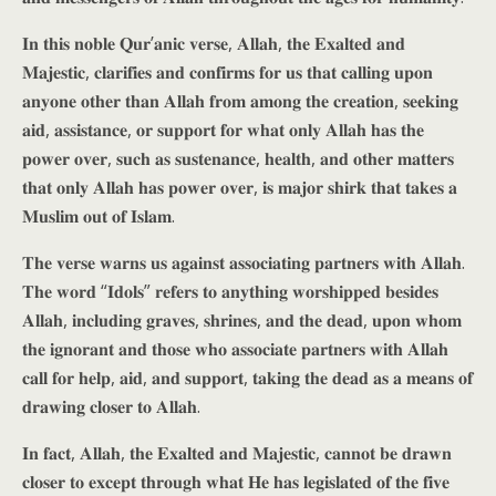
𝐈𝐧 𝐭𝐡𝐢𝐬 𝐧𝐨𝐛𝐥𝐞 𝐐𝐮𝐫’𝐚𝐧𝐢𝐜 𝐯𝐞𝐫𝐬𝐞, 𝐀𝐥𝐥𝐚𝐡, 𝐭𝐡𝐞 𝐄𝐱𝐚𝐥𝐭𝐞𝐝 𝐚𝐧𝐝
𝐌𝐚𝐣𝐞𝐬𝐭𝐢𝐜, 𝐜𝐥𝐚𝐫𝐢𝐟𝐢𝐞𝐬 𝐚𝐧𝐝 𝐜𝐨𝐧𝐟𝐢𝐫𝐦𝐬 𝐟𝐨𝐫 𝐮𝐬 𝐭𝐡𝐚𝐭 𝐜𝐚𝐥𝐥𝐢𝐧𝐠 𝐮𝐩𝐨𝐧
𝐚𝐧𝐲𝐨𝐧𝐞 𝐨𝐭𝐡𝐞𝐫 𝐭𝐡𝐚𝐧 𝐀𝐥𝐥𝐚𝐡 𝐟𝐫𝐨𝐦 𝐚𝐦𝐨𝐧𝐠 𝐭𝐡𝐞 𝐜𝐫𝐞𝐚𝐭𝐢𝐨𝐧, 𝐬𝐞𝐞𝐤𝐢𝐧𝐠
𝐚𝐢𝐝, 𝐚𝐬𝐬𝐢𝐬𝐭𝐚𝐧𝐜𝐞, 𝐨𝐫 𝐬𝐮𝐩𝐩𝐨𝐫𝐭 𝐟𝐨𝐫 𝐰𝐡𝐚𝐭 𝐨𝐧𝐥𝐲 𝐀𝐥𝐥𝐚𝐡 𝐡𝐚𝐬 𝐭𝐡𝐞
𝐩𝐨𝐰𝐞𝐫 𝐨𝐯𝐞𝐫, 𝐬𝐮𝐜𝐡 𝐚𝐬 𝐬𝐮𝐬𝐭𝐞𝐧𝐚𝐧𝐜𝐞, 𝐡𝐞𝐚𝐥𝐭𝐡, 𝐚𝐧𝐝 𝐨𝐭𝐡𝐞𝐫 𝐦𝐚𝐭𝐭𝐞𝐫𝐬
𝐭𝐡𝐚𝐭 𝐨𝐧𝐥𝐲 𝐀𝐥𝐥𝐚𝐡 𝐡𝐚𝐬 𝐩𝐨𝐰𝐞𝐫 𝐨𝐯𝐞𝐫, 𝐢𝐬 𝐦𝐚𝐣𝐨𝐫 𝐬𝐡𝐢𝐫𝐤 𝐭𝐡𝐚𝐭 𝐭𝐚𝐤𝐞𝐬 𝐚
𝐌𝐮𝐬𝐥𝐢𝐦 𝐨𝐮𝐭 𝐨𝐟 𝐈𝐬𝐥𝐚𝐦.
𝐓𝐡𝐞 𝐯𝐞𝐫𝐬𝐞 𝐰𝐚𝐫𝐧𝐬 𝐮𝐬 𝐚𝐠𝐚𝐢𝐧𝐬𝐭 𝐚𝐬𝐬𝐨𝐜𝐢𝐚𝐭𝐢𝐧𝐠 𝐩𝐚𝐫𝐭𝐧𝐞𝐫𝐬 𝐰𝐢𝐭𝐡 𝐀𝐥𝐥𝐚𝐡.
𝐓𝐡𝐞 𝐰𝐨𝐫𝐝 “𝐈𝐝𝐨𝐥𝐬” 𝐫𝐞𝐟𝐞𝐫𝐬 𝐭𝐨 𝐚𝐧𝐲𝐭𝐡𝐢𝐧𝐠 𝐰𝐨𝐫𝐬𝐡𝐢𝐩𝐩𝐞𝐝 𝐛𝐞𝐬𝐢𝐝𝐞𝐬
𝐀𝐥𝐥𝐚𝐡, 𝐢𝐧𝐜𝐥𝐮𝐝𝐢𝐧𝐠 𝐠𝐫𝐚𝐯𝐞𝐬, 𝐬𝐡𝐫𝐢𝐧𝐞𝐬, 𝐚𝐧𝐝 𝐭𝐡𝐞 𝐝𝐞𝐚𝐝, 𝐮𝐩𝐨𝐧 𝐰𝐡𝐨𝐦
𝐭𝐡𝐞 𝐢𝐠𝐧𝐨𝐫𝐚𝐧𝐭 𝐚𝐧𝐝 𝐭𝐡𝐨𝐬𝐞 𝐰𝐡𝐨 𝐚𝐬𝐬𝐨𝐜𝐢𝐚𝐭𝐞 𝐩𝐚𝐫𝐭𝐧𝐞𝐫𝐬 𝐰𝐢𝐭𝐡 𝐀𝐥𝐥𝐚𝐡
𝐜𝐚𝐥𝐥 𝐟𝐨𝐫 𝐡𝐞𝐥𝐩, 𝐚𝐢𝐝, 𝐚𝐧𝐝 𝐬𝐮𝐩𝐩𝐨𝐫𝐭, 𝐭𝐚𝐤𝐢𝐧𝐠 𝐭𝐡𝐞 𝐝𝐞𝐚𝐝 𝐚𝐬 𝐚 𝐦𝐞𝐚𝐧𝐬 𝐨𝐟
𝐝𝐫𝐚𝐰𝐢𝐧𝐠 𝐜𝐥𝐨𝐬𝐞𝐫 𝐭𝐨 𝐀𝐥𝐥𝐚𝐡.
𝐈𝐧 𝐟𝐚𝐜𝐭, 𝐀𝐥𝐥𝐚𝐡, 𝐭𝐡𝐞 𝐄𝐱𝐚𝐥𝐭𝐞𝐝 𝐚𝐧𝐝 𝐌𝐚𝐣𝐞𝐬𝐭𝐢𝐜, 𝐜𝐚𝐧𝐧𝐨𝐭 𝐛𝐞 𝐝𝐫𝐚𝐰𝐧
𝐜𝐥𝐨𝐬𝐞𝐫 𝐭𝐨 𝐞𝐱𝐜𝐞𝐩𝐭 𝐭𝐡𝐫𝐨𝐮𝐠𝐡 𝐰𝐡𝐚𝐭 𝐇𝐞 𝐡𝐚𝐬 𝐥𝐞𝐠𝐢𝐬𝐥𝐚𝐭𝐞𝐝 𝐨𝐟 𝐭𝐡𝐞 𝐟𝐢𝐯𝐞