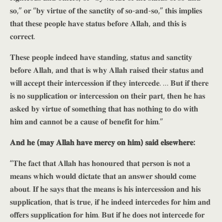
𝐬𝐨,” 𝐨𝐫 “𝐛𝐲 𝐯𝐢𝐫𝐭𝐮𝐞 𝐨𝐟 𝐭𝐡𝐞 𝐬𝐚𝐧𝐜𝐭𝐢𝐭𝐲 𝐨𝐟 𝐬𝐨-𝐚𝐧𝐝-𝐬𝐨,” 𝐭𝐡𝐢𝐬 𝐢𝐦𝐩𝐥𝐢𝐞𝐬
𝐭𝐡𝐚𝐭 𝐭𝐡𝐞𝐬𝐞 𝐩𝐞𝐨𝐩𝐥𝐞 𝐡𝐚𝐯𝐞 𝐬𝐭𝐚𝐭𝐮𝐬 𝐛𝐞𝐟𝐨𝐫𝐞 𝐀𝐥𝐥𝐚𝐡, 𝐚𝐧𝐝 𝐭𝐡𝐢𝐬 𝐢𝐬
𝐜𝐨𝐫𝐫𝐞𝐜𝐭.
𝐓𝐡𝐞𝐬𝐞 𝐩𝐞𝐨𝐩𝐥𝐞 𝐢𝐧𝐝𝐞𝐞𝐝 𝐡𝐚𝐯𝐞 𝐬𝐭𝐚𝐧𝐝𝐢𝐧𝐠, 𝐬𝐭𝐚𝐭𝐮𝐬 𝐚𝐧𝐝 𝐬𝐚𝐧𝐜𝐭𝐢𝐭𝐲
𝐛𝐞𝐟𝐨𝐫𝐞 𝐀𝐥𝐥𝐚𝐡, 𝐚𝐧𝐝 𝐭𝐡𝐚𝐭 𝐢𝐬 𝐰𝐡𝐲 𝐀𝐥𝐥𝐚𝐡 𝐫𝐚𝐢𝐬𝐞𝐝 𝐭𝐡𝐞𝐢𝐫 𝐬𝐭𝐚𝐭𝐮𝐬 𝐚𝐧𝐝
𝐰𝐢𝐥𝐥 𝐚𝐜𝐜𝐞𝐩𝐭 𝐭𝐡𝐞𝐢𝐫 𝐢𝐧𝐭𝐞𝐫𝐜𝐞𝐬𝐬𝐢𝐨𝐧 𝐢𝐟 𝐭𝐡𝐞𝐲 𝐢𝐧𝐭𝐞𝐫𝐜𝐞𝐝𝐞. … 𝐁𝐮𝐭 𝐢𝐟 𝐭𝐡𝐞𝐫𝐞
𝐢𝐬 𝐧𝐨 𝐬𝐮𝐩𝐩𝐥𝐢𝐜𝐚𝐭𝐢𝐨𝐧 𝐨𝐫 𝐢𝐧𝐭𝐞𝐫𝐜𝐞𝐬𝐬𝐢𝐨𝐧 𝐨𝐧 𝐭𝐡𝐞𝐢𝐫 𝐩𝐚𝐫𝐭, 𝐭𝐡𝐞𝐧 𝐡𝐞 𝐡𝐚𝐬
𝐚𝐬𝐤𝐞𝐝 𝐛𝐲 𝐯𝐢𝐫𝐭𝐮𝐞 𝐨𝐟 𝐬𝐨𝐦𝐞𝐭𝐡𝐢𝐧𝐠 𝐭𝐡𝐚𝐭 𝐡𝐚𝐬 𝐧𝐨𝐭𝐡𝐢𝐧𝐠 𝐭𝐨 𝐝𝐨 𝐰𝐢𝐭𝐡
𝐡𝐢𝐦 𝐚𝐧𝐝 𝐜𝐚𝐧𝐧𝐨𝐭 𝐛𝐞 𝐚 𝐜𝐚𝐮𝐬𝐞 𝐨𝐟 𝐛𝐞𝐧𝐞𝐟𝐢𝐭 𝐟𝐨𝐫 𝐡𝐢𝐦.”
𝐀𝐧𝐝 𝐡𝐞 (𝐦𝐚𝐲 𝐀𝐥𝐥𝐚𝐡 𝐡𝐚𝐯𝐞 𝐦𝐞𝐫𝐜𝐲 𝐨𝐧 𝐡𝐢𝐦) 𝐬𝐚𝐢𝐝 𝐞𝐥𝐬𝐞𝐰𝐡𝐞𝐫𝐞:
“𝐓𝐡𝐞 𝐟𝐚𝐜𝐭 𝐭𝐡𝐚𝐭 𝐀𝐥𝐥𝐚𝐡 𝐡𝐚𝐬 𝐡𝐨𝐧𝐨𝐮𝐫𝐞𝐝 𝐭𝐡𝐚𝐭 𝐩𝐞𝐫𝐬𝐨𝐧 𝐢𝐬 𝐧𝐨𝐭 𝐚
𝐦𝐞𝐚𝐧𝐬 𝐰𝐡𝐢𝐜𝐡 𝐰𝐨𝐮𝐥𝐝 𝐝𝐢𝐜𝐭𝐚𝐭𝐞 𝐭𝐡𝐚𝐭 𝐚𝐧 𝐚𝐧𝐬𝐰𝐞𝐫 𝐬𝐡𝐨𝐮𝐥𝐝 𝐜𝐨𝐦𝐞
𝐚𝐛𝐨𝐮𝐭. 𝐈𝐟 𝐡𝐞 𝐬𝐚𝐲𝐬 𝐭𝐡𝐚𝐭 𝐭𝐡𝐞 𝐦𝐞𝐚𝐧𝐬 𝐢𝐬 𝐡𝐢𝐬 𝐢𝐧𝐭𝐞𝐫𝐜𝐞𝐬𝐬𝐢𝐨𝐧 𝐚𝐧𝐝 𝐡𝐢𝐬
𝐬𝐮𝐩𝐩𝐥𝐢𝐜𝐚𝐭𝐢𝐨𝐧, 𝐭𝐡𝐚𝐭 𝐢𝐬 𝐭𝐫𝐮𝐞, 𝐢𝐟 𝐡𝐞 𝐢𝐧𝐝𝐞𝐞𝐝 𝐢𝐧𝐭𝐞𝐫𝐜𝐞𝐝𝐞𝐬 𝐟𝐨𝐫 𝐡𝐢𝐦 𝐚𝐧𝐝
𝐨𝐟𝐟𝐞𝐫𝐬 𝐬𝐮𝐩𝐩𝐥𝐢𝐜𝐚𝐭𝐢𝐨𝐧 𝐟𝐨𝐫 𝐡𝐢𝐦. 𝐁𝐮𝐭 𝐢𝐟 𝐡𝐞 𝐝𝐨𝐞𝐬 𝐧𝐨𝐭 𝐢𝐧𝐭𝐞𝐫𝐜𝐞𝐝𝐞 𝐟𝐨𝐫