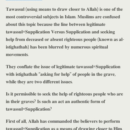
𝐓𝐚𝐰𝐚𝐬𝐬𝐮𝐥 (𝐮𝐬𝐢𝐧𝐠 𝐦𝐞𝐚𝐧𝐬 𝐭𝐨 𝐝𝐫𝐚𝐰 𝐜𝐥𝐨𝐬𝐞𝐫 𝐭𝐨 𝐀𝐥𝐥𝐚𝐡) 𝐢𝐬 𝐨𝐧𝐞 𝐨𝐟 𝐭𝐡𝐞
𝐦𝐨𝐬𝐭 𝐜𝐨𝐧𝐭𝐫𝐨𝐯𝐞𝐫𝐬𝐢𝐚𝐥 𝐬𝐮𝐛𝐣𝐞𝐜𝐭𝐬 𝐢𝐧 𝐈𝐬𝐥𝐚𝐦. 𝐌𝐮𝐬𝐥𝐢𝐦𝐬 𝐚𝐫𝐞 𝐜𝐨𝐧𝐟𝐮𝐬𝐞𝐝
𝐚𝐛𝐨𝐮𝐭 𝐭𝐡𝐢𝐬 𝐭𝐨𝐩𝐢𝐜 𝐛𝐞𝐜𝐚𝐮𝐬𝐞 𝐭𝐡𝐞 𝐥𝐢𝐧𝐞 𝐛𝐞𝐭𝐰𝐞𝐞𝐧 𝐥𝐞𝐠𝐢𝐭𝐢𝐦𝐚𝐭𝐞
𝐭𝐚𝐰𝐚𝐬𝐬𝐮𝐥=𝐒𝐮𝐩𝐩𝐥𝐢𝐜𝐚𝐭𝐢𝐨𝐧 𝐕𝐞𝐫𝐬𝐮𝐬 𝐒𝐮𝐩𝐩𝐥𝐢𝐜𝐚𝐭𝐢𝐨𝐧 𝐚𝐧𝐝 𝐬𝐞𝐞𝐤𝐢𝐧𝐠
𝐡𝐞𝐥𝐩 𝐟𝐫𝐨𝐦 𝐝𝐞𝐜𝐞𝐚𝐬𝐞𝐝 𝐨𝐫 𝐚𝐛𝐬𝐞𝐧𝐭 𝐫𝐢𝐠𝐡𝐭𝐞𝐨𝐮𝐬 𝐩𝐞𝐨𝐩𝐥𝐞 (𝐤𝐧𝐨𝐰𝐧 𝐚𝐬 𝐚𝐥-
𝐢𝐬𝐭𝐢𝐠𝐡𝐚𝐭𝐡𝐚𝐡) 𝐡𝐚𝐬 𝐛𝐞𝐞𝐧 𝐛𝐥𝐮𝐫𝐫𝐞𝐝 𝐛𝐲 𝐧𝐮𝐦𝐞𝐫𝐨𝐮𝐬 𝐬𝐩𝐢𝐫𝐢𝐭𝐮𝐚𝐥
𝐦𝐨𝐯𝐞𝐦𝐞𝐧𝐭𝐬.
𝐓𝐡𝐞𝐲 𝐜𝐨𝐧𝐟𝐥𝐚𝐭𝐞 𝐭𝐡𝐞 𝐢𝐬𝐬𝐮𝐞 𝐨𝐟 𝐥𝐞𝐠𝐢𝐭𝐢𝐦𝐚𝐭𝐞 𝐭𝐚𝐰𝐚𝐬𝐬𝐮𝐥=𝐒𝐮𝐩𝐩𝐥𝐢𝐜𝐚𝐭𝐢𝐨𝐧
𝐰𝐢𝐭𝐡 𝐢𝐬𝐭𝐢𝐠𝐡𝐚𝐭𝐡𝐚𝐡 “𝐚𝐬𝐤𝐢𝐧𝐠 𝐟𝐨𝐫 𝐡𝐞𝐥𝐩” 𝐨𝐟 𝐩𝐞𝐨𝐩𝐥𝐞 𝐢𝐧 𝐭𝐡𝐞 𝐠𝐫𝐚𝐯𝐞,
𝐰𝐡𝐢𝐥𝐞 𝐭𝐡𝐞𝐲 𝐚𝐫𝐞 𝐭𝐰𝐨 𝐝𝐢𝐟𝐟𝐞𝐫𝐞𝐧𝐭 𝐢𝐬𝐬𝐮𝐞𝐬.
𝐈𝐬 𝐢𝐭 𝐩𝐞𝐫𝐦𝐢𝐬𝐬𝐢𝐛𝐥𝐞 𝐭𝐨 𝐬𝐞𝐞𝐤 𝐭𝐡𝐞 𝐡𝐞𝐥𝐩 𝐨𝐟 𝐫𝐢𝐠𝐡𝐭𝐞𝐨𝐮𝐬 𝐩𝐞𝐨𝐩𝐥𝐞 𝐰𝐡𝐨 𝐚𝐫𝐞
𝐢𝐧 𝐭𝐡𝐞𝐢𝐫 𝐠𝐫𝐚𝐯𝐞𝐬? 𝐈𝐬 𝐬𝐮𝐜𝐡 𝐚𝐧 𝐚𝐜𝐭 𝐚𝐧 𝐚𝐮𝐭𝐡𝐞𝐧𝐭𝐢𝐜 𝐟𝐨𝐫𝐦 𝐨𝐟
𝐭𝐚𝐰𝐚𝐬𝐬𝐮𝐥=𝐒𝐮𝐩𝐩𝐥𝐢𝐜𝐚𝐭𝐢𝐨𝐧?
𝐅𝐢𝐫𝐬𝐭 𝐨𝐟 𝐚𝐥𝐥, 𝐀𝐥𝐥𝐚𝐡 𝐡𝐚𝐬 𝐜𝐨𝐦𝐦𝐚𝐧𝐝𝐞𝐝 𝐭𝐡𝐞 𝐛𝐞𝐥𝐢𝐞𝐯𝐞𝐫𝐬 𝐭𝐨 𝐩𝐞𝐫𝐟𝐨𝐫𝐦
𝐭𝐚𝐰𝐚𝐬𝐬𝐮𝐥=𝐒𝐮𝐩𝐩𝐥𝐢𝐜𝐚𝐭𝐢𝐨𝐧 𝐚𝐬 𝐚 𝐦𝐞𝐚𝐧𝐬 𝐨𝐟 𝐝𝐫𝐚𝐰𝐢𝐧𝐠 𝐜𝐥𝐨𝐬𝐞𝐫 𝐭𝐨 𝐇𝐢𝐦.