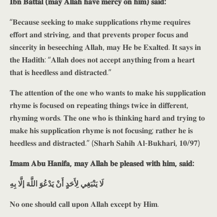
𝐈𝐛𝐧 𝐁𝐚𝐭𝐭𝐚𝐥 (𝐦𝐚𝐲 𝐀𝐥𝐥𝐚𝐡 𝐡𝐚𝐯𝐞 𝐦𝐞𝐫𝐜𝐲 𝐨𝐧 𝐡𝐢𝐦) 𝐬𝐚𝐢𝐝:
“𝐁𝐞𝐜𝐚𝐮𝐬𝐞 𝐬𝐞𝐞𝐤𝐢𝐧𝐠 𝐭𝐨 𝐦𝐚𝐤𝐞 𝐬𝐮𝐩𝐩𝐥𝐢𝐜𝐚𝐭𝐢𝐨𝐧𝐬 𝐫𝐡𝐲𝐦𝐞 𝐫𝐞𝐪𝐮𝐢𝐫𝐞𝐬
𝐞𝐟𝐟𝐨𝐫𝐭 𝐚𝐧𝐝 𝐬𝐭𝐫𝐢𝐯𝐢𝐧𝐠, 𝐚𝐧𝐝 𝐭𝐡𝐚𝐭 𝐩𝐫𝐞𝐯𝐞𝐧𝐭𝐬 𝐩𝐫𝐨𝐩𝐞𝐫 𝐟𝐨𝐜𝐮𝐬 𝐚𝐧𝐝
𝐬𝐢𝐧𝐜𝐞𝐫𝐢𝐭𝐲 𝐢𝐧 𝐛𝐞𝐬𝐞𝐞𝐜𝐡𝐢𝐧𝐠 𝐀𝐥𝐥𝐚𝐡, 𝐦𝐚𝐲 𝐇𝐞 𝐛𝐞 𝐄𝐱𝐚𝐥𝐭𝐞𝐝. 𝐈𝐭 𝐬𝐚𝐲𝐬 𝐢𝐧
𝐭𝐡𝐞 𝐇𝐚𝐝𝐢𝐭𝐡: “𝐀𝐥𝐥𝐚𝐡 𝐝𝐨𝐞𝐬 𝐧𝐨𝐭 𝐚𝐜𝐜𝐞𝐩𝐭 𝐚𝐧𝐲𝐭𝐡𝐢𝐧𝐠 𝐟𝐫𝐨𝐦 𝐚 𝐡𝐞𝐚𝐫𝐭
𝐭𝐡𝐚𝐭 𝐢𝐬 𝐡𝐞𝐞𝐝𝐥𝐞𝐬𝐬 𝐚𝐧𝐝 𝐝𝐢𝐬𝐭𝐫𝐚𝐜𝐭𝐞𝐝.”
𝐓𝐡𝐞 𝐚𝐭𝐭𝐞𝐧𝐭𝐢𝐨𝐧 𝐨𝐟 𝐭𝐡𝐞 𝐨𝐧𝐞 𝐰𝐡𝐨 𝐰𝐚𝐧𝐭𝐬 𝐭𝐨 𝐦𝐚𝐤𝐞 𝐡𝐢𝐬 𝐬𝐮𝐩𝐩𝐥𝐢𝐜𝐚𝐭𝐢𝐨𝐧
𝐫𝐡𝐲𝐦𝐞 𝐢𝐬 𝐟𝐨𝐜𝐮𝐬𝐞𝐝 𝐨𝐧 𝐫𝐞𝐩𝐞𝐚𝐭𝐢𝐧𝐠 𝐭𝐡𝐢𝐧𝐠𝐬 𝐭𝐰𝐢𝐜𝐞 𝐢𝐧 𝐝𝐢𝐟𝐟𝐞𝐫𝐞𝐧𝐭,
𝐫𝐡𝐲𝐦𝐢𝐧𝐠 𝐰𝐨𝐫𝐝𝐬. 𝐓𝐡𝐞 𝐨𝐧𝐞 𝐰𝐡𝐨 𝐢𝐬 𝐭𝐡𝐢𝐧𝐤𝐢𝐧𝐠 𝐡𝐚𝐫𝐝 𝐚𝐧𝐝 𝐭𝐫𝐲𝐢𝐧𝐠 𝐭𝐨
𝐦𝐚𝐤𝐞 𝐡𝐢𝐬 𝐬𝐮𝐩𝐩𝐥𝐢𝐜𝐚𝐭𝐢𝐨𝐧 𝐫𝐡𝐲𝐦𝐞 𝐢𝐬 𝐧𝐨𝐭 𝐟𝐨𝐜𝐮𝐬𝐢𝐧𝐠; 𝐫𝐚𝐭𝐡𝐞𝐫 𝐡𝐞 𝐢𝐬
𝐡𝐞𝐞𝐝𝐥𝐞𝐬𝐬 𝐚𝐧𝐝 𝐝𝐢𝐬𝐭𝐫𝐚𝐜𝐭𝐞𝐝.” (𝐒𝐡𝐚𝐫𝐡 𝐒𝐚𝐡𝐢𝐡 𝐀𝐥-𝐁𝐮𝐤𝐡𝐚𝐫𝐢, 𝟏𝟎/𝟗𝟕)
𝐈𝐦𝐚𝐦 𝐀𝐛𝐮 𝐇𝐚𝐧𝐢𝐟𝐚, 𝐦𝐚𝐲 𝐀𝐥𝐥𝐚𝐡 𝐛𝐞 𝐩𝐥𝐞𝐚𝐬𝐞𝐝 𝐰𝐢𝐭𝐡 𝐡𝐢𝐦, 𝐬𝐚𝐢𝐝:
لَا يَنْبَغِي لِأَحَدٍ أَنْ يَدْعُوَ اللَّهَ إلَّا بِهِ
𝐍𝐨 𝐨𝐧𝐞 𝐬𝐡𝐨𝐮𝐥𝐝 𝐜𝐚𝐥𝐥 𝐮𝐩𝐨𝐧 𝐀𝐥𝐥𝐚𝐡 𝐞𝐱𝐜𝐞𝐩𝐭 𝐛𝐲 𝐇𝐢𝐦.