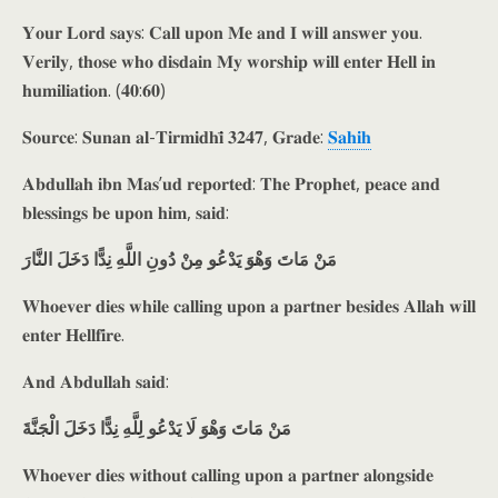
𝐘𝐨𝐮𝐫 𝐋𝐨𝐫𝐝 𝐬𝐚𝐲𝐬: 𝐂𝐚𝐥𝐥 𝐮𝐩𝐨𝐧 𝐌𝐞 𝐚𝐧𝐝 𝐈 𝐰𝐢𝐥𝐥 𝐚𝐧𝐬𝐰𝐞𝐫 𝐲𝐨𝐮.
𝐕𝐞𝐫𝐢𝐥𝐲, 𝐭𝐡𝐨𝐬𝐞 𝐰𝐡𝐨 𝐝𝐢𝐬𝐝𝐚𝐢𝐧 𝐌𝐲 𝐰𝐨𝐫𝐬𝐡𝐢𝐩 𝐰𝐢𝐥𝐥 𝐞𝐧𝐭𝐞𝐫 𝐇𝐞𝐥𝐥 𝐢𝐧
𝐡𝐮𝐦𝐢𝐥𝐢𝐚𝐭𝐢𝐨𝐧. (𝟒𝟎:𝟔𝟎)
𝐒𝐨𝐮𝐫𝐜𝐞: 𝐒𝐮𝐧𝐚𝐧 𝐚𝐥-𝐓𝐢𝐫𝐦𝐢𝐝𝐡𝐢̄ 𝟑𝟐𝟒𝟕, 𝐆𝐫𝐚𝐝𝐞:
𝐒𝐚𝐡𝐢𝐡
𝐀𝐛𝐝𝐮𝐥𝐥𝐚𝐡 𝐢𝐛𝐧 𝐌𝐚𝐬’𝐮𝐝 𝐫𝐞𝐩𝐨𝐫𝐭𝐞𝐝: 𝐓𝐡𝐞 𝐏𝐫𝐨𝐩𝐡𝐞𝐭, 𝐩𝐞𝐚𝐜𝐞 𝐚𝐧𝐝
𝐛𝐥𝐞𝐬𝐬𝐢𝐧𝐠𝐬 𝐛𝐞 𝐮𝐩𝐨𝐧 𝐡𝐢𝐦, 𝐬𝐚𝐢𝐝:
مَنْ مَاتَ وَهْوَ يَدْعُو مِنْ دُونِ اللَّهِ نِدًّا دَخَلَ النَّارَ
𝐖𝐡𝐨𝐞𝐯𝐞𝐫 𝐝𝐢𝐞𝐬 𝐰𝐡𝐢𝐥𝐞 𝐜𝐚𝐥𝐥𝐢𝐧𝐠 𝐮𝐩𝐨𝐧 𝐚 𝐩𝐚𝐫𝐭𝐧𝐞𝐫 𝐛𝐞𝐬𝐢𝐝𝐞𝐬 𝐀𝐥𝐥𝐚𝐡 𝐰𝐢𝐥𝐥
𝐞𝐧𝐭𝐞𝐫 𝐇𝐞𝐥𝐥𝐟𝐢𝐫𝐞.
𝐀𝐧𝐝 𝐀𝐛𝐝𝐮𝐥𝐥𝐚𝐡 𝐬𝐚𝐢𝐝:
مَنْ مَاتَ وَهْوَ لَا يَدْعُو لِلَّهِ نِدًّا دَخَلَ الْجَنَّةَ
𝐖𝐡𝐨𝐞𝐯𝐞𝐫 𝐝𝐢𝐞𝐬 𝐰𝐢𝐭𝐡𝐨𝐮𝐭 𝐜𝐚𝐥𝐥𝐢𝐧𝐠 𝐮𝐩𝐨𝐧 𝐚 𝐩𝐚𝐫𝐭𝐧𝐞𝐫 𝐚𝐥𝐨𝐧𝐠𝐬𝐢𝐝𝐞