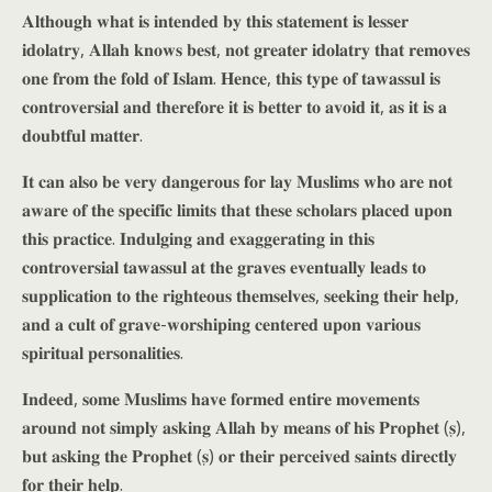
𝐀𝐥𝐭𝐡𝐨𝐮𝐠𝐡 𝐰𝐡𝐚𝐭 𝐢𝐬 𝐢𝐧𝐭𝐞𝐧𝐝𝐞𝐝 𝐛𝐲 𝐭𝐡𝐢𝐬 𝐬𝐭𝐚𝐭𝐞𝐦𝐞𝐧𝐭 𝐢𝐬 𝐥𝐞𝐬𝐬𝐞𝐫
𝐢𝐝𝐨𝐥𝐚𝐭𝐫𝐲, 𝐀𝐥𝐥𝐚𝐡 𝐤𝐧𝐨𝐰𝐬 𝐛𝐞𝐬𝐭, 𝐧𝐨𝐭 𝐠𝐫𝐞𝐚𝐭𝐞𝐫 𝐢𝐝𝐨𝐥𝐚𝐭𝐫𝐲 𝐭𝐡𝐚𝐭 𝐫𝐞𝐦𝐨𝐯𝐞𝐬
𝐨𝐧𝐞 𝐟𝐫𝐨𝐦 𝐭𝐡𝐞 𝐟𝐨𝐥𝐝 𝐨𝐟 𝐈𝐬𝐥𝐚𝐦. 𝐇𝐞𝐧𝐜𝐞, 𝐭𝐡𝐢𝐬 𝐭𝐲𝐩𝐞 𝐨𝐟 𝐭𝐚𝐰𝐚𝐬𝐬𝐮𝐥 𝐢𝐬
𝐜𝐨𝐧𝐭𝐫𝐨𝐯𝐞𝐫𝐬𝐢𝐚𝐥 𝐚𝐧𝐝 𝐭𝐡𝐞𝐫𝐞𝐟𝐨𝐫𝐞 𝐢𝐭 𝐢𝐬 𝐛𝐞𝐭𝐭𝐞𝐫 𝐭𝐨 𝐚𝐯𝐨𝐢𝐝 𝐢𝐭, 𝐚𝐬 𝐢𝐭 𝐢𝐬 𝐚
𝐝𝐨𝐮𝐛𝐭𝐟𝐮𝐥 𝐦𝐚𝐭𝐭𝐞𝐫.
𝐈𝐭 𝐜𝐚𝐧 𝐚𝐥𝐬𝐨 𝐛𝐞 𝐯𝐞𝐫𝐲 𝐝𝐚𝐧𝐠𝐞𝐫𝐨𝐮𝐬 𝐟𝐨𝐫 𝐥𝐚𝐲 𝐌𝐮𝐬𝐥𝐢𝐦𝐬 𝐰𝐡𝐨 𝐚𝐫𝐞 𝐧𝐨𝐭
𝐚𝐰𝐚𝐫𝐞 𝐨𝐟 𝐭𝐡𝐞 𝐬𝐩𝐞𝐜𝐢𝐟𝐢𝐜 𝐥𝐢𝐦𝐢𝐭𝐬 𝐭𝐡𝐚𝐭 𝐭𝐡𝐞𝐬𝐞 𝐬𝐜𝐡𝐨𝐥𝐚𝐫𝐬 𝐩𝐥𝐚𝐜𝐞𝐝 𝐮𝐩𝐨𝐧
𝐭𝐡𝐢𝐬 𝐩𝐫𝐚𝐜𝐭𝐢𝐜𝐞. 𝐈𝐧𝐝𝐮𝐥𝐠𝐢𝐧𝐠 𝐚𝐧𝐝 𝐞𝐱𝐚𝐠𝐠𝐞𝐫𝐚𝐭𝐢𝐧𝐠 𝐢𝐧 𝐭𝐡𝐢𝐬
𝐜𝐨𝐧𝐭𝐫𝐨𝐯𝐞𝐫𝐬𝐢𝐚𝐥 𝐭𝐚𝐰𝐚𝐬𝐬𝐮𝐥 𝐚𝐭 𝐭𝐡𝐞 𝐠𝐫𝐚𝐯𝐞𝐬 𝐞𝐯𝐞𝐧𝐭𝐮𝐚𝐥𝐥𝐲 𝐥𝐞𝐚𝐝𝐬 𝐭𝐨
𝐬𝐮𝐩𝐩𝐥𝐢𝐜𝐚𝐭𝐢𝐨𝐧 𝐭𝐨 𝐭𝐡𝐞 𝐫𝐢𝐠𝐡𝐭𝐞𝐨𝐮𝐬 𝐭𝐡𝐞𝐦𝐬𝐞𝐥𝐯𝐞𝐬, 𝐬𝐞𝐞𝐤𝐢𝐧𝐠 𝐭𝐡𝐞𝐢𝐫 𝐡𝐞𝐥𝐩,
𝐚𝐧𝐝 𝐚 𝐜𝐮𝐥𝐭 𝐨𝐟 𝐠𝐫𝐚𝐯𝐞-𝐰𝐨𝐫𝐬𝐡𝐢𝐩𝐢𝐧𝐠 𝐜𝐞𝐧𝐭𝐞𝐫𝐞𝐝 𝐮𝐩𝐨𝐧 𝐯𝐚𝐫𝐢𝐨𝐮𝐬
𝐬𝐩𝐢𝐫𝐢𝐭𝐮𝐚𝐥 𝐩𝐞𝐫𝐬𝐨𝐧𝐚𝐥𝐢𝐭𝐢𝐞𝐬.
𝐈𝐧𝐝𝐞𝐞𝐝, 𝐬𝐨𝐦𝐞 𝐌𝐮𝐬𝐥𝐢𝐦𝐬 𝐡𝐚𝐯𝐞 𝐟𝐨𝐫𝐦𝐞𝐝 𝐞𝐧𝐭𝐢𝐫𝐞 𝐦𝐨𝐯𝐞𝐦𝐞𝐧𝐭𝐬
𝐚𝐫𝐨𝐮𝐧𝐝 𝐧𝐨𝐭 𝐬𝐢𝐦𝐩𝐥𝐲 𝐚𝐬𝐤𝐢𝐧𝐠 𝐀𝐥𝐥𝐚𝐡 𝐛𝐲 𝐦𝐞𝐚𝐧𝐬 𝐨𝐟 𝐡𝐢𝐬 𝐏𝐫𝐨𝐩𝐡𝐞𝐭 (𝐬̣),
𝐛𝐮𝐭 𝐚𝐬𝐤𝐢𝐧𝐠 𝐭𝐡𝐞 𝐏𝐫𝐨𝐩𝐡𝐞𝐭 (𝐬̣) 𝐨𝐫 𝐭𝐡𝐞𝐢𝐫 𝐩𝐞𝐫𝐜𝐞𝐢𝐯𝐞𝐝 𝐬𝐚𝐢𝐧𝐭𝐬 𝐝𝐢𝐫𝐞𝐜𝐭𝐥𝐲
𝐟𝐨𝐫 𝐭𝐡𝐞𝐢𝐫 𝐡𝐞𝐥𝐩.