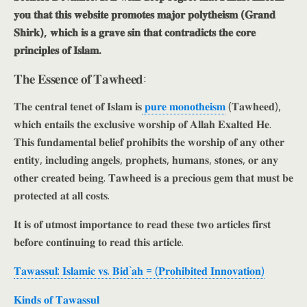
𝐲𝐨𝐮 𝐭𝐡𝐚𝐭 𝐭𝐡𝐢𝐬 𝐰𝐞𝐛𝐬𝐢𝐭𝐞 𝐩𝐫𝐨𝐦𝐨𝐭𝐞𝐬 𝐦𝐚𝐣𝐨𝐫 𝐩𝐨𝐥𝐲𝐭𝐡𝐞𝐢𝐬𝐦 (𝐆𝐫𝐚𝐧𝐝
𝐒𝐡𝐢𝐫𝐤), 𝐰𝐡𝐢𝐜𝐡 𝐢𝐬 𝐚 𝐠𝐫𝐚𝐯𝐞 𝐬𝐢𝐧 𝐭𝐡𝐚𝐭 𝐜𝐨𝐧𝐭𝐫𝐚𝐝𝐢𝐜𝐭𝐬 𝐭𝐡𝐞 𝐜𝐨𝐫𝐞
𝐩𝐫𝐢𝐧𝐜𝐢𝐩𝐥𝐞𝐬 𝐨𝐟 𝐈𝐬𝐥𝐚𝐦.
𝐓𝐡𝐞 𝐄𝐬𝐬𝐞𝐧𝐜𝐞 𝐨𝐟 𝐓𝐚𝐰𝐡𝐞𝐞𝐝:
𝐓𝐡𝐞 𝐜𝐞𝐧𝐭𝐫𝐚𝐥 𝐭𝐞𝐧𝐞𝐭 𝐨𝐟 𝐈𝐬𝐥𝐚𝐦 𝐢𝐬
𝐩𝐮𝐫𝐞 𝐦𝐨𝐧𝐨𝐭𝐡𝐞𝐢𝐬𝐦
(𝐓𝐚𝐰𝐡𝐞𝐞𝐝),
𝐰𝐡𝐢𝐜𝐡 𝐞𝐧𝐭𝐚𝐢𝐥𝐬 𝐭𝐡𝐞 𝐞𝐱𝐜𝐥𝐮𝐬𝐢𝐯𝐞 𝐰𝐨𝐫𝐬𝐡𝐢𝐩 𝐨𝐟 𝐀𝐥𝐥𝐚𝐡 𝐄𝐱𝐚𝐥𝐭𝐞𝐝 𝐇𝐞.
𝐓𝐡𝐢𝐬 𝐟𝐮𝐧𝐝𝐚𝐦𝐞𝐧𝐭𝐚𝐥 𝐛𝐞𝐥𝐢𝐞𝐟 𝐩𝐫𝐨𝐡𝐢𝐛𝐢𝐭𝐬 𝐭𝐡𝐞 𝐰𝐨𝐫𝐬𝐡𝐢𝐩 𝐨𝐟 𝐚𝐧𝐲 𝐨𝐭𝐡𝐞𝐫
𝐞𝐧𝐭𝐢𝐭𝐲, 𝐢𝐧𝐜𝐥𝐮𝐝𝐢𝐧𝐠 𝐚𝐧𝐠𝐞𝐥𝐬, 𝐩𝐫𝐨𝐩𝐡𝐞𝐭𝐬, 𝐡𝐮𝐦𝐚𝐧𝐬, 𝐬𝐭𝐨𝐧𝐞𝐬, 𝐨𝐫 𝐚𝐧𝐲
𝐨𝐭𝐡𝐞𝐫 𝐜𝐫𝐞𝐚𝐭𝐞𝐝 𝐛𝐞𝐢𝐧𝐠. 𝐓𝐚𝐰𝐡𝐞𝐞𝐝 𝐢𝐬 𝐚 𝐩𝐫𝐞𝐜𝐢𝐨𝐮𝐬 𝐠𝐞𝐦 𝐭𝐡𝐚𝐭 𝐦𝐮𝐬𝐭 𝐛𝐞
𝐩𝐫𝐨𝐭𝐞𝐜𝐭𝐞𝐝 𝐚𝐭 𝐚𝐥𝐥 𝐜𝐨𝐬𝐭𝐬.
𝐈𝐭 𝐢𝐬 𝐨𝐟 𝐮𝐭𝐦𝐨𝐬𝐭 𝐢𝐦𝐩𝐨𝐫𝐭𝐚𝐧𝐜𝐞 𝐭𝐨 𝐫𝐞𝐚𝐝 𝐭𝐡𝐞𝐬𝐞 𝐭𝐰𝐨 𝐚𝐫𝐭𝐢𝐜𝐥𝐞𝐬 𝐟𝐢𝐫𝐬𝐭
𝐛𝐞𝐟𝐨𝐫𝐞 𝐜𝐨𝐧𝐭𝐢𝐧𝐮𝐢𝐧𝐠 𝐭𝐨 𝐫𝐞𝐚𝐝 𝐭𝐡𝐢𝐬 𝐚𝐫𝐭𝐢𝐜𝐥𝐞.
𝐓𝐚𝐰𝐚𝐬𝐬𝐮𝐥: 𝐈𝐬𝐥𝐚𝐦𝐢𝐜 𝐯𝐬. 𝐁𝐢𝐝`𝐚𝐡 = (𝐏𝐫𝐨𝐡𝐢𝐛𝐢𝐭𝐞𝐝 𝐈𝐧𝐧𝐨𝐯𝐚𝐭𝐢𝐨𝐧)
𝐊𝐢𝐧𝐝𝐬 𝐨𝐟 𝐓𝐚𝐰𝐚𝐬𝐬𝐮𝐥