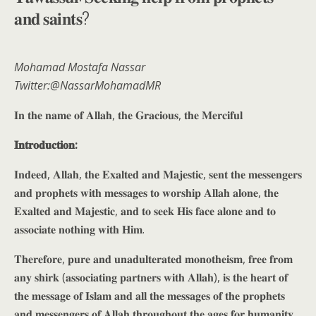
𝐚𝐧𝐝 𝐬𝐚𝐢𝐧𝐭𝐬?
Mohamad Mostafa Nassar
Twitter:@NassarMohamadMR
𝐈𝐧 𝐭𝐡𝐞 𝐧𝐚𝐦𝐞 𝐨𝐟 𝐀𝐥𝐥𝐚𝐡, 𝐭𝐡𝐞 𝐆𝐫𝐚𝐜𝐢𝐨𝐮𝐬, 𝐭𝐡𝐞 𝐌𝐞𝐫𝐜𝐢𝐟𝐮𝐥
𝐈𝐧𝐭𝐫𝐨𝐝𝐮𝐜𝐭𝐢𝐨𝐧:
𝐈𝐧𝐝𝐞𝐞𝐝, 𝐀𝐥𝐥𝐚𝐡, 𝐭𝐡𝐞 𝐄𝐱𝐚𝐥𝐭𝐞𝐝 𝐚𝐧𝐝 𝐌𝐚𝐣𝐞𝐬𝐭𝐢𝐜, 𝐬𝐞𝐧𝐭 𝐭𝐡𝐞 𝐦𝐞𝐬𝐬𝐞𝐧𝐠𝐞𝐫𝐬
𝐚𝐧𝐝 𝐩𝐫𝐨𝐩𝐡𝐞𝐭𝐬 𝐰𝐢𝐭𝐡 𝐦𝐞𝐬𝐬𝐚𝐠𝐞𝐬 𝐭𝐨 𝐰𝐨𝐫𝐬𝐡𝐢𝐩 𝐀𝐥𝐥𝐚𝐡 𝐚𝐥𝐨𝐧𝐞, 𝐭𝐡𝐞
𝐄𝐱𝐚𝐥𝐭𝐞𝐝 𝐚𝐧𝐝 𝐌𝐚𝐣𝐞𝐬𝐭𝐢𝐜, 𝐚𝐧𝐝 𝐭𝐨 𝐬𝐞𝐞𝐤 𝐇𝐢𝐬 𝐟𝐚𝐜𝐞 𝐚𝐥𝐨𝐧𝐞 𝐚𝐧𝐝 𝐭𝐨
𝐚𝐬𝐬𝐨𝐜𝐢𝐚𝐭𝐞 𝐧𝐨𝐭𝐡𝐢𝐧𝐠 𝐰𝐢𝐭𝐡 𝐇𝐢𝐦.
𝐓𝐡𝐞𝐫𝐞𝐟𝐨𝐫𝐞, 𝐩𝐮𝐫𝐞 𝐚𝐧𝐝 𝐮𝐧𝐚𝐝𝐮𝐥𝐭𝐞𝐫𝐚𝐭𝐞𝐝 𝐦𝐨𝐧𝐨𝐭𝐡𝐞𝐢𝐬𝐦, 𝐟𝐫𝐞𝐞 𝐟𝐫𝐨𝐦
𝐚𝐧𝐲 𝐬𝐡𝐢𝐫𝐤 (𝐚𝐬𝐬𝐨𝐜𝐢𝐚𝐭𝐢𝐧𝐠 𝐩𝐚𝐫𝐭𝐧𝐞𝐫𝐬 𝐰𝐢𝐭𝐡 𝐀𝐥𝐥𝐚𝐡), 𝐢𝐬 𝐭𝐡𝐞 𝐡𝐞𝐚𝐫𝐭 𝐨𝐟
𝐭𝐡𝐞 𝐦𝐞𝐬𝐬𝐚𝐠𝐞 𝐨𝐟 𝐈𝐬𝐥𝐚𝐦 𝐚𝐧𝐝 𝐚𝐥𝐥 𝐭𝐡𝐞 𝐦𝐞𝐬𝐬𝐚𝐠𝐞𝐬 𝐨𝐟 𝐭𝐡𝐞 𝐩𝐫𝐨𝐩𝐡𝐞𝐭𝐬
𝐚𝐧𝐝 𝐦𝐞𝐬𝐬𝐞𝐧𝐠𝐞𝐫𝐬 𝐨𝐟 𝐀𝐥𝐥𝐚𝐡 𝐭𝐡𝐫𝐨𝐮𝐠𝐡𝐨𝐮𝐭 𝐭𝐡𝐞 𝐚𝐠𝐞𝐬 𝐟𝐨𝐫 𝐡𝐮𝐦𝐚𝐧𝐢𝐭𝐲.