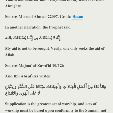
𝐀𝐥𝐦𝐢𝐠𝐡𝐭𝐲.
𝐒𝐨𝐮𝐫𝐜𝐞: 𝐌𝐮𝐬𝐧𝐚𝐝 𝐀𝐡̣𝐦𝐚𝐝 𝟐𝟐𝟎𝟗𝟕, 𝐆𝐫𝐚𝐝𝐞:
𝐇𝐚𝐬𝐚𝐧
𝐈𝐧 𝐚𝐧𝐨𝐭𝐡𝐞𝐫 𝐧𝐚𝐫𝐫𝐚𝐭𝐢𝐨𝐧, 𝐭𝐡𝐞 𝐏𝐫𝐨𝐩𝐡𝐞𝐭 𝐬𝐚𝐢𝐝:
إِنَّهُ لا يُسْتَغَاثُ بِى إِنَّما يُسْتَغَاثُ بالله
𝐌𝐲 𝐚𝐢𝐝 𝐢𝐬 𝐧𝐨𝐭 𝐭𝐨 𝐛𝐞 𝐬𝐨𝐮𝐠𝐡𝐭. 𝐕𝐞𝐫𝐢𝐥𝐲, 𝐨𝐧𝐞 𝐨𝐧𝐥𝐲 𝐬𝐞𝐞𝐤𝐬 𝐭𝐡𝐞 𝐚𝐢𝐝 𝐨𝐟
𝐀𝐥𝐥𝐚𝐡.
𝐒𝐨𝐮𝐫𝐜𝐞: 𝐌𝐚𝐣𝐦𝐚’ 𝐚𝐥-𝐙𝐚𝐰𝐚̄ʼ𝐢𝐝 𝟏𝟎/𝟏𝟐𝟔
𝐀𝐧𝐝 𝐈𝐛𝐧 𝐀𝐛𝐢 𝐚𝐥’-𝐈𝐳𝐳 𝐰𝐫𝐢𝐭𝐞𝐬:
وَالدُّعَاءُ مِنْ أَفْضَلِ الْعِبَادَاتِ وَالْعِبَادَاتُ مَبْنَاهَا عَلَى السُّنَّةِ وَالِاتِّبَاعِ
لَا عَلَى الْهَوَى وَالِابْتِدَاعِ
𝐒𝐮𝐩𝐩𝐥𝐢𝐜𝐚𝐭𝐢𝐨𝐧 𝐢𝐬 𝐭𝐡𝐞 𝐠𝐫𝐞𝐚𝐭𝐞𝐬𝐭 𝐚𝐜𝐭 𝐨𝐟 𝐰𝐨𝐫𝐬𝐡𝐢𝐩, 𝐚𝐧𝐝 𝐚𝐜𝐭𝐬 𝐨𝐟
𝐰𝐨𝐫𝐬𝐡𝐢𝐩 𝐦𝐮𝐬𝐭 𝐛𝐞 𝐛𝐚𝐬𝐞𝐝 𝐮𝐩𝐨𝐧 𝐜𝐨𝐧𝐟𝐨𝐫𝐦𝐢𝐭𝐲 𝐭𝐨 𝐭𝐡𝐞 𝐒𝐮𝐧𝐧𝐚𝐡, 𝐧𝐨𝐭