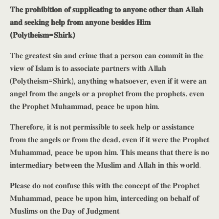
𝐓𝐡𝐞 𝐩𝐫𝐨𝐡𝐢𝐛𝐢𝐭𝐢𝐨𝐧 𝐨𝐟 𝐬𝐮𝐩𝐩𝐥𝐢𝐜𝐚𝐭𝐢𝐧𝐠 𝐭𝐨 𝐚𝐧𝐲𝐨𝐧𝐞 𝐨𝐭𝐡𝐞𝐫 𝐭𝐡𝐚𝐧 𝐀𝐥𝐥𝐚𝐡
𝐚𝐧𝐝 𝐬𝐞𝐞𝐤𝐢𝐧𝐠 𝐡𝐞𝐥𝐩 𝐟𝐫𝐨𝐦 𝐚𝐧𝐲𝐨𝐧𝐞 𝐛𝐞𝐬𝐢𝐝𝐞𝐬 𝐇𝐢𝐦
(𝐏𝐨𝐥𝐲𝐭𝐡𝐞𝐢𝐬𝐦=𝐒𝐡𝐢𝐫𝐤)
𝐓𝐡𝐞 𝐠𝐫𝐞𝐚𝐭𝐞𝐬𝐭 𝐬𝐢𝐧 𝐚𝐧𝐝 𝐜𝐫𝐢𝐦𝐞 𝐭𝐡𝐚𝐭 𝐚 𝐩𝐞𝐫𝐬𝐨𝐧 𝐜𝐚𝐧 𝐜𝐨𝐦𝐦𝐢𝐭 𝐢𝐧 𝐭𝐡𝐞
𝐯𝐢𝐞𝐰 𝐨𝐟 𝐈𝐬𝐥𝐚𝐦 𝐢𝐬 𝐭𝐨 𝐚𝐬𝐬𝐨𝐜𝐢𝐚𝐭𝐞 𝐩𝐚𝐫𝐭𝐧𝐞𝐫𝐬 𝐰𝐢𝐭𝐡 𝐀𝐥𝐥𝐚𝐡
(𝐏𝐨𝐥𝐲𝐭𝐡𝐞𝐢𝐬𝐦=𝐒𝐡𝐢𝐫𝐤), 𝐚𝐧𝐲𝐭𝐡𝐢𝐧𝐠 𝐰𝐡𝐚𝐭𝐬𝐨𝐞𝐯𝐞𝐫, 𝐞𝐯𝐞𝐧 𝐢𝐟 𝐢𝐭 𝐰𝐞𝐫𝐞 𝐚𝐧
𝐚𝐧𝐠𝐞𝐥 𝐟𝐫𝐨𝐦 𝐭𝐡𝐞 𝐚𝐧𝐠𝐞𝐥𝐬 𝐨𝐫 𝐚 𝐩𝐫𝐨𝐩𝐡𝐞𝐭 𝐟𝐫𝐨𝐦 𝐭𝐡𝐞 𝐩𝐫𝐨𝐩𝐡𝐞𝐭𝐬, 𝐞𝐯𝐞𝐧
𝐭𝐡𝐞 𝐏𝐫𝐨𝐩𝐡𝐞𝐭 𝐌𝐮𝐡𝐚𝐦𝐦𝐚𝐝, 𝐩𝐞𝐚𝐜𝐞 𝐛𝐞 𝐮𝐩𝐨𝐧 𝐡𝐢𝐦.
𝐓𝐡𝐞𝐫𝐞𝐟𝐨𝐫𝐞, 𝐢𝐭 𝐢𝐬 𝐧𝐨𝐭 𝐩𝐞𝐫𝐦𝐢𝐬𝐬𝐢𝐛𝐥𝐞 𝐭𝐨 𝐬𝐞𝐞𝐤 𝐡𝐞𝐥𝐩 𝐨𝐫 𝐚𝐬𝐬𝐢𝐬𝐭𝐚𝐧𝐜𝐞
𝐟𝐫𝐨𝐦 𝐭𝐡𝐞 𝐚𝐧𝐠𝐞𝐥𝐬 𝐨𝐫 𝐟𝐫𝐨𝐦 𝐭𝐡𝐞 𝐝𝐞𝐚𝐝, 𝐞𝐯𝐞𝐧 𝐢𝐟 𝐢𝐭 𝐰𝐞𝐫𝐞 𝐭𝐡𝐞 𝐏𝐫𝐨𝐩𝐡𝐞𝐭
𝐌𝐮𝐡𝐚𝐦𝐦𝐚𝐝, 𝐩𝐞𝐚𝐜𝐞 𝐛𝐞 𝐮𝐩𝐨𝐧 𝐡𝐢𝐦. 𝐓𝐡𝐢𝐬 𝐦𝐞𝐚𝐧𝐬 𝐭𝐡𝐚𝐭 𝐭𝐡𝐞𝐫𝐞 𝐢𝐬 𝐧𝐨
𝐢𝐧𝐭𝐞𝐫𝐦𝐞𝐝𝐢𝐚𝐫𝐲 𝐛𝐞𝐭𝐰𝐞𝐞𝐧 𝐭𝐡𝐞 𝐌𝐮𝐬𝐥𝐢𝐦 𝐚𝐧𝐝 𝐀𝐥𝐥𝐚𝐡 𝐢𝐧 𝐭𝐡𝐢𝐬 𝐰𝐨𝐫𝐥𝐝.
𝐏𝐥𝐞𝐚𝐬𝐞 𝐝𝐨 𝐧𝐨𝐭 𝐜𝐨𝐧𝐟𝐮𝐬𝐞 𝐭𝐡𝐢𝐬 𝐰𝐢𝐭𝐡 𝐭𝐡𝐞 𝐜𝐨𝐧𝐜𝐞𝐩𝐭 𝐨𝐟 𝐭𝐡𝐞 𝐏𝐫𝐨𝐩𝐡𝐞𝐭
𝐌𝐮𝐡𝐚𝐦𝐦𝐚𝐝, 𝐩𝐞𝐚𝐜𝐞 𝐛𝐞 𝐮𝐩𝐨𝐧 𝐡𝐢𝐦, 𝐢𝐧𝐭𝐞𝐫𝐜𝐞𝐝𝐢𝐧𝐠 𝐨𝐧 𝐛𝐞𝐡𝐚𝐥𝐟 𝐨𝐟
𝐌𝐮𝐬𝐥𝐢𝐦𝐬 𝐨𝐧 𝐭𝐡𝐞 𝐃𝐚𝐲 𝐨𝐟 𝐉𝐮𝐝𝐠𝐦𝐞𝐧𝐭.