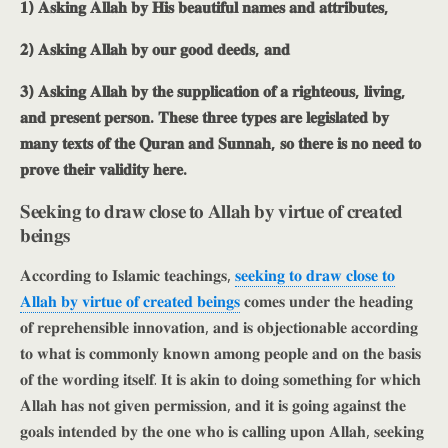
𝟏) 𝐀𝐬𝐤𝐢𝐧𝐠 𝐀𝐥𝐥𝐚𝐡 𝐛𝐲 𝐇𝐢𝐬 𝐛𝐞𝐚𝐮𝐭𝐢𝐟𝐮𝐥 𝐧𝐚𝐦𝐞𝐬 𝐚𝐧𝐝 𝐚𝐭𝐭𝐫𝐢𝐛𝐮𝐭𝐞𝐬,
𝟐) 𝐀𝐬𝐤𝐢𝐧𝐠 𝐀𝐥𝐥𝐚𝐡 𝐛𝐲 𝐨𝐮𝐫 𝐠𝐨𝐨𝐝 𝐝𝐞𝐞𝐝𝐬, 𝐚𝐧𝐝
𝟑) 𝐀𝐬𝐤𝐢𝐧𝐠 𝐀𝐥𝐥𝐚𝐡 𝐛𝐲 𝐭𝐡𝐞 𝐬𝐮𝐩𝐩𝐥𝐢𝐜𝐚𝐭𝐢𝐨𝐧 𝐨𝐟 𝐚 𝐫𝐢𝐠𝐡𝐭𝐞𝐨𝐮𝐬, 𝐥𝐢𝐯𝐢𝐧𝐠,
𝐚𝐧𝐝 𝐩𝐫𝐞𝐬𝐞𝐧𝐭 𝐩𝐞𝐫𝐬𝐨𝐧. 𝐓𝐡𝐞𝐬𝐞 𝐭𝐡𝐫𝐞𝐞 𝐭𝐲𝐩𝐞𝐬 𝐚𝐫𝐞 𝐥𝐞𝐠𝐢𝐬𝐥𝐚𝐭𝐞𝐝 𝐛𝐲
𝐦𝐚𝐧𝐲 𝐭𝐞𝐱𝐭𝐬 𝐨𝐟 𝐭𝐡𝐞 𝐐𝐮𝐫𝐚𝐧 𝐚𝐧𝐝 𝐒𝐮𝐧𝐧𝐚𝐡, 𝐬𝐨 𝐭𝐡𝐞𝐫𝐞 𝐢𝐬 𝐧𝐨 𝐧𝐞𝐞𝐝 𝐭𝐨
𝐩𝐫𝐨𝐯𝐞 𝐭𝐡𝐞𝐢𝐫 𝐯𝐚𝐥𝐢𝐝𝐢𝐭𝐲 𝐡𝐞𝐫𝐞.
𝐒𝐞𝐞𝐤𝐢𝐧𝐠 𝐭𝐨 𝐝𝐫𝐚𝐰 𝐜𝐥𝐨𝐬𝐞 𝐭𝐨 𝐀𝐥𝐥𝐚𝐡 𝐛𝐲 𝐯𝐢𝐫𝐭𝐮𝐞 𝐨𝐟 𝐜𝐫𝐞𝐚𝐭𝐞𝐝
𝐛𝐞𝐢𝐧𝐠𝐬
𝐀𝐜𝐜𝐨𝐫𝐝𝐢𝐧𝐠 𝐭𝐨 𝐈𝐬𝐥𝐚𝐦𝐢𝐜 𝐭𝐞𝐚𝐜𝐡𝐢𝐧𝐠𝐬,
𝐬𝐞𝐞𝐤𝐢𝐧𝐠 𝐭𝐨 𝐝𝐫𝐚𝐰 𝐜𝐥𝐨𝐬𝐞 𝐭𝐨
𝐀𝐥𝐥𝐚𝐡 𝐛𝐲 𝐯𝐢𝐫𝐭𝐮𝐞 𝐨𝐟 𝐜𝐫𝐞𝐚𝐭𝐞𝐝 𝐛𝐞𝐢𝐧𝐠𝐬
𝐜𝐨𝐦𝐞𝐬 𝐮𝐧𝐝𝐞𝐫 𝐭𝐡𝐞 𝐡𝐞𝐚𝐝𝐢𝐧𝐠
𝐨𝐟 𝐫𝐞𝐩𝐫𝐞𝐡𝐞𝐧𝐬𝐢𝐛𝐥𝐞 𝐢𝐧𝐧𝐨𝐯𝐚𝐭𝐢𝐨𝐧, 𝐚𝐧𝐝 𝐢𝐬 𝐨𝐛𝐣𝐞𝐜𝐭𝐢𝐨𝐧𝐚𝐛𝐥𝐞 𝐚𝐜𝐜𝐨𝐫𝐝𝐢𝐧𝐠
𝐭𝐨 𝐰𝐡𝐚𝐭 𝐢𝐬 𝐜𝐨𝐦𝐦𝐨𝐧𝐥𝐲 𝐤𝐧𝐨𝐰𝐧 𝐚𝐦𝐨𝐧𝐠 𝐩𝐞𝐨𝐩𝐥𝐞 𝐚𝐧𝐝 𝐨𝐧 𝐭𝐡𝐞 𝐛𝐚𝐬𝐢𝐬
𝐨𝐟 𝐭𝐡𝐞 𝐰𝐨𝐫𝐝𝐢𝐧𝐠 𝐢𝐭𝐬𝐞𝐥𝐟. 𝐈𝐭 𝐢𝐬 𝐚𝐤𝐢𝐧 𝐭𝐨 𝐝𝐨𝐢𝐧𝐠 𝐬𝐨𝐦𝐞𝐭𝐡𝐢𝐧𝐠 𝐟𝐨𝐫 𝐰𝐡𝐢𝐜𝐡
𝐀𝐥𝐥𝐚𝐡 𝐡𝐚𝐬 𝐧𝐨𝐭 𝐠𝐢𝐯𝐞𝐧 𝐩𝐞𝐫𝐦𝐢𝐬𝐬𝐢𝐨𝐧, 𝐚𝐧𝐝 𝐢𝐭 𝐢𝐬 𝐠𝐨𝐢𝐧𝐠 𝐚𝐠𝐚𝐢𝐧𝐬𝐭 𝐭𝐡𝐞
𝐠𝐨𝐚𝐥𝐬 𝐢𝐧𝐭𝐞𝐧𝐝𝐞𝐝 𝐛𝐲 𝐭𝐡𝐞 𝐨𝐧𝐞 𝐰𝐡𝐨 𝐢𝐬 𝐜𝐚𝐥𝐥𝐢𝐧𝐠 𝐮𝐩𝐨𝐧 𝐀𝐥𝐥𝐚𝐡, 𝐬𝐞𝐞𝐤𝐢𝐧𝐠