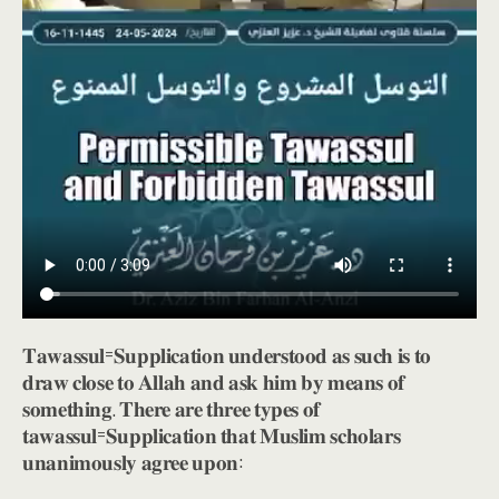
𝐓𝐚𝐰𝐚𝐬𝐬𝐮𝐥=𝐒𝐮𝐩𝐩𝐥𝐢𝐜𝐚𝐭𝐢𝐨𝐧 𝐮𝐧𝐝𝐞𝐫𝐬𝐭𝐨𝐨𝐝 𝐚𝐬 𝐬𝐮𝐜𝐡 𝐢𝐬 𝐭𝐨
𝐝𝐫𝐚𝐰 𝐜𝐥𝐨𝐬𝐞 𝐭𝐨 𝐀𝐥𝐥𝐚𝐡 𝐚𝐧𝐝 𝐚𝐬𝐤 𝐡𝐢𝐦 𝐛𝐲 𝐦𝐞𝐚𝐧𝐬 𝐨𝐟
𝐬𝐨𝐦𝐞𝐭𝐡𝐢𝐧𝐠. 𝐓𝐡𝐞𝐫𝐞 𝐚𝐫𝐞 𝐭𝐡𝐫𝐞𝐞 𝐭𝐲𝐩𝐞𝐬 𝐨𝐟
𝐭𝐚𝐰𝐚𝐬𝐬𝐮𝐥=𝐒𝐮𝐩𝐩𝐥𝐢𝐜𝐚𝐭𝐢𝐨𝐧 𝐭𝐡𝐚𝐭 𝐌𝐮𝐬𝐥𝐢𝐦 𝐬𝐜𝐡𝐨𝐥𝐚𝐫𝐬
𝐮𝐧𝐚𝐧𝐢𝐦𝐨𝐮𝐬𝐥𝐲 𝐚𝐠𝐫𝐞𝐞 𝐮𝐩𝐨𝐧: