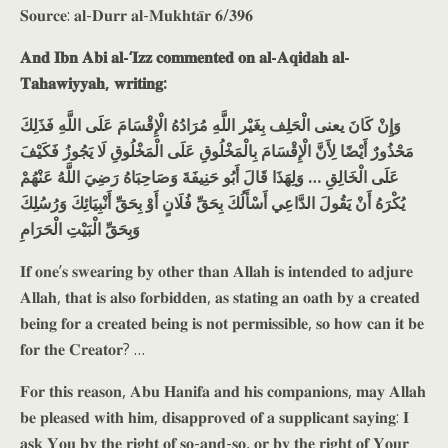
𝐒𝐨𝐮𝐫𝐜𝐞: 𝐚𝐥-𝐃𝐮𝐫𝐫 𝐚𝐥-𝐌𝐮𝐤𝐡𝐭𝐚̄𝐫 𝟔/𝟑𝟗𝟔
𝐀𝐧𝐝 𝐈𝐛𝐧 𝐀𝐛𝐢 𝐚𝐥-‘𝐈𝐳𝐳 𝐜𝐨𝐦𝐦𝐞𝐧𝐭𝐞𝐝 𝐨𝐧 𝐚𝐥-𝐀𝐪𝐢𝐝𝐚𝐡 𝐚𝐥-
𝐓𝐚𝐡𝐚𝐰𝐢𝐲𝐲𝐚𝐡, 𝐰𝐫𝐢𝐭𝐢𝐧𝐠:
وَإِنْ كَانَ يعنى الْحَلِف بِغَيْر اللَّهِ مُرَادُهُ الْإِقْسَامَ عَلَى اللَّهِ فَذَلِكَ
مَحْذُورٌ أَيْضًا لِأَنَّ الْإِقْسَامَ بِالْمَخْلُوقِ عَلَى الْمَخْلُوقِ لَا يَجُوزُ فَكَيْفَ
عَلَى الْخَالِقِ … وَلِهَذَا قَالَ أَبُو حَنِيفَةَ وَصَاحِبَاهُ رَضِيَ اللَّهُ عَنْهُمْ
يُكْرَهُ أَنْ يَقُولَ الدَّاعِي أَسْأَلُكَ بِحَقِّ فُلَانٍ أَوْ بِحَقِّ أَنْبِيَائِكَ وَرُسُلِكَ
وَبِحَقِّ الْبَيْتِ الْحَرَامِ
𝐈𝐟 𝐨𝐧𝐞’𝐬 𝐬𝐰𝐞𝐚𝐫𝐢𝐧𝐠 𝐛𝐲 𝐨𝐭𝐡𝐞𝐫 𝐭𝐡𝐚𝐧 𝐀𝐥𝐥𝐚𝐡 𝐢𝐬 𝐢𝐧𝐭𝐞𝐧𝐝𝐞𝐝 𝐭𝐨 𝐚𝐝𝐣𝐮𝐫𝐞
𝐀𝐥𝐥𝐚𝐡, 𝐭𝐡𝐚𝐭 𝐢𝐬 𝐚𝐥𝐬𝐨 𝐟𝐨𝐫𝐛𝐢𝐝𝐝𝐞𝐧, 𝐚𝐬 𝐬𝐭𝐚𝐭𝐢𝐧𝐠 𝐚𝐧 𝐨𝐚𝐭𝐡 𝐛𝐲 𝐚 𝐜𝐫𝐞𝐚𝐭𝐞𝐝
𝐛𝐞𝐢𝐧𝐠 𝐟𝐨𝐫 𝐚 𝐜𝐫𝐞𝐚𝐭𝐞𝐝 𝐛𝐞𝐢𝐧𝐠 𝐢𝐬 𝐧𝐨𝐭 𝐩𝐞𝐫𝐦𝐢𝐬𝐬𝐢𝐛𝐥𝐞, 𝐬𝐨 𝐡𝐨𝐰 𝐜𝐚𝐧 𝐢𝐭 𝐛𝐞
𝐟𝐨𝐫 𝐭𝐡𝐞 𝐂𝐫𝐞𝐚𝐭𝐨𝐫? …
𝐅𝐨𝐫 𝐭𝐡𝐢𝐬 𝐫𝐞𝐚𝐬𝐨𝐧, 𝐀𝐛𝐮 𝐇𝐚𝐧𝐢𝐟𝐚 𝐚𝐧𝐝 𝐡𝐢𝐬 𝐜𝐨𝐦𝐩𝐚𝐧𝐢𝐨𝐧𝐬, 𝐦𝐚𝐲 𝐀𝐥𝐥𝐚𝐡
𝐛𝐞 𝐩𝐥𝐞𝐚𝐬𝐞𝐝 𝐰𝐢𝐭𝐡 𝐡𝐢𝐦, 𝐝𝐢𝐬𝐚𝐩𝐩𝐫𝐨𝐯𝐞𝐝 𝐨𝐟 𝐚 𝐬𝐮𝐩𝐩𝐥𝐢𝐜𝐚𝐧𝐭 𝐬𝐚𝐲𝐢𝐧𝐠: 𝐈
𝐚𝐬𝐤 𝐘𝐨𝐮 𝐛𝐲 𝐭𝐡𝐞 𝐫𝐢𝐠𝐡𝐭 𝐨𝐟 𝐬𝐨-𝐚𝐧𝐝-𝐬𝐨, 𝐨𝐫 𝐛𝐲 𝐭𝐡𝐞 𝐫𝐢𝐠𝐡𝐭 𝐨𝐟 𝐘𝐨𝐮𝐫