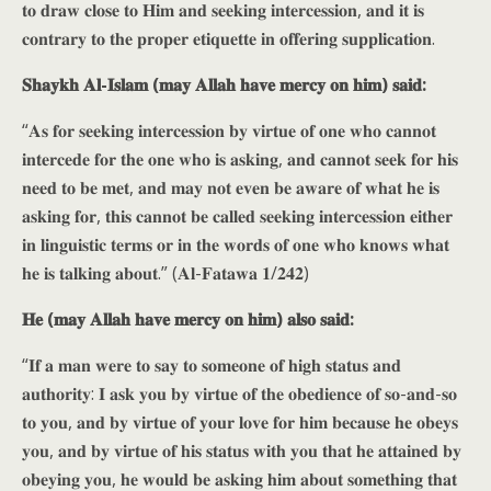
𝐭𝐨 𝐝𝐫𝐚𝐰 𝐜𝐥𝐨𝐬𝐞 𝐭𝐨 𝐇𝐢𝐦 𝐚𝐧𝐝 𝐬𝐞𝐞𝐤𝐢𝐧𝐠 𝐢𝐧𝐭𝐞𝐫𝐜𝐞𝐬𝐬𝐢𝐨𝐧, 𝐚𝐧𝐝 𝐢𝐭 𝐢𝐬
𝐜𝐨𝐧𝐭𝐫𝐚𝐫𝐲 𝐭𝐨 𝐭𝐡𝐞 𝐩𝐫𝐨𝐩𝐞𝐫 𝐞𝐭𝐢𝐪𝐮𝐞𝐭𝐭𝐞 𝐢𝐧 𝐨𝐟𝐟𝐞𝐫𝐢𝐧𝐠 𝐬𝐮𝐩𝐩𝐥𝐢𝐜𝐚𝐭𝐢𝐨𝐧.
𝐒𝐡𝐚𝐲𝐤𝐡 𝐀𝐥-𝐈𝐬𝐥𝐚𝐦 (𝐦𝐚𝐲 𝐀𝐥𝐥𝐚𝐡 𝐡𝐚𝐯𝐞 𝐦𝐞𝐫𝐜𝐲 𝐨𝐧 𝐡𝐢𝐦) 𝐬𝐚𝐢𝐝:
“𝐀𝐬 𝐟𝐨𝐫 𝐬𝐞𝐞𝐤𝐢𝐧𝐠 𝐢𝐧𝐭𝐞𝐫𝐜𝐞𝐬𝐬𝐢𝐨𝐧 𝐛𝐲 𝐯𝐢𝐫𝐭𝐮𝐞 𝐨𝐟 𝐨𝐧𝐞 𝐰𝐡𝐨 𝐜𝐚𝐧𝐧𝐨𝐭
𝐢𝐧𝐭𝐞𝐫𝐜𝐞𝐝𝐞 𝐟𝐨𝐫 𝐭𝐡𝐞 𝐨𝐧𝐞 𝐰𝐡𝐨 𝐢𝐬 𝐚𝐬𝐤𝐢𝐧𝐠, 𝐚𝐧𝐝 𝐜𝐚𝐧𝐧𝐨𝐭 𝐬𝐞𝐞𝐤 𝐟𝐨𝐫 𝐡𝐢𝐬
𝐧𝐞𝐞𝐝 𝐭𝐨 𝐛𝐞 𝐦𝐞𝐭, 𝐚𝐧𝐝 𝐦𝐚𝐲 𝐧𝐨𝐭 𝐞𝐯𝐞𝐧 𝐛𝐞 𝐚𝐰𝐚𝐫𝐞 𝐨𝐟 𝐰𝐡𝐚𝐭 𝐡𝐞 𝐢𝐬
𝐚𝐬𝐤𝐢𝐧𝐠 𝐟𝐨𝐫, 𝐭𝐡𝐢𝐬 𝐜𝐚𝐧𝐧𝐨𝐭 𝐛𝐞 𝐜𝐚𝐥𝐥𝐞𝐝 𝐬𝐞𝐞𝐤𝐢𝐧𝐠 𝐢𝐧𝐭𝐞𝐫𝐜𝐞𝐬𝐬𝐢𝐨𝐧 𝐞𝐢𝐭𝐡𝐞𝐫
𝐢𝐧 𝐥𝐢𝐧𝐠𝐮𝐢𝐬𝐭𝐢𝐜 𝐭𝐞𝐫𝐦𝐬 𝐨𝐫 𝐢𝐧 𝐭𝐡𝐞 𝐰𝐨𝐫𝐝𝐬 𝐨𝐟 𝐨𝐧𝐞 𝐰𝐡𝐨 𝐤𝐧𝐨𝐰𝐬 𝐰𝐡𝐚𝐭
𝐡𝐞 𝐢𝐬 𝐭𝐚𝐥𝐤𝐢𝐧𝐠 𝐚𝐛𝐨𝐮𝐭.” (𝐀𝐥-𝐅𝐚𝐭𝐚𝐰𝐚 𝟏/𝟐𝟒𝟐)
𝐇𝐞 (𝐦𝐚𝐲 𝐀𝐥𝐥𝐚𝐡 𝐡𝐚𝐯𝐞 𝐦𝐞𝐫𝐜𝐲 𝐨𝐧 𝐡𝐢𝐦) 𝐚𝐥𝐬𝐨 𝐬𝐚𝐢𝐝:
“𝐈𝐟 𝐚 𝐦𝐚𝐧 𝐰𝐞𝐫𝐞 𝐭𝐨 𝐬𝐚𝐲 𝐭𝐨 𝐬𝐨𝐦𝐞𝐨𝐧𝐞 𝐨𝐟 𝐡𝐢𝐠𝐡 𝐬𝐭𝐚𝐭𝐮𝐬 𝐚𝐧𝐝
𝐚𝐮𝐭𝐡𝐨𝐫𝐢𝐭𝐲: 𝐈 𝐚𝐬𝐤 𝐲𝐨𝐮 𝐛𝐲 𝐯𝐢𝐫𝐭𝐮𝐞 𝐨𝐟 𝐭𝐡𝐞 𝐨𝐛𝐞𝐝𝐢𝐞𝐧𝐜𝐞 𝐨𝐟 𝐬𝐨-𝐚𝐧𝐝-𝐬𝐨
𝐭𝐨 𝐲𝐨𝐮, 𝐚𝐧𝐝 𝐛𝐲 𝐯𝐢𝐫𝐭𝐮𝐞 𝐨𝐟 𝐲𝐨𝐮𝐫 𝐥𝐨𝐯𝐞 𝐟𝐨𝐫 𝐡𝐢𝐦 𝐛𝐞𝐜𝐚𝐮𝐬𝐞 𝐡𝐞 𝐨𝐛𝐞𝐲𝐬
𝐲𝐨𝐮, 𝐚𝐧𝐝 𝐛𝐲 𝐯𝐢𝐫𝐭𝐮𝐞 𝐨𝐟 𝐡𝐢𝐬 𝐬𝐭𝐚𝐭𝐮𝐬 𝐰𝐢𝐭𝐡 𝐲𝐨𝐮 𝐭𝐡𝐚𝐭 𝐡𝐞 𝐚𝐭𝐭𝐚𝐢𝐧𝐞𝐝 𝐛𝐲
𝐨𝐛𝐞𝐲𝐢𝐧𝐠 𝐲𝐨𝐮, 𝐡𝐞 𝐰𝐨𝐮𝐥𝐝 𝐛𝐞 𝐚𝐬𝐤𝐢𝐧𝐠 𝐡𝐢𝐦 𝐚𝐛𝐨𝐮𝐭 𝐬𝐨𝐦𝐞𝐭𝐡𝐢𝐧𝐠 𝐭𝐡𝐚𝐭