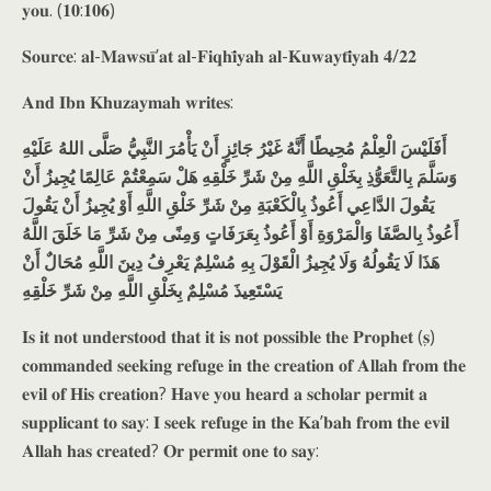
𝐲𝐨𝐮. (𝟏𝟎:𝟏𝟎𝟔)
𝐒𝐨𝐮𝐫𝐜𝐞: 𝐚𝐥-𝐌𝐚𝐰𝐬𝐮̄’𝐚𝐭 𝐚𝐥-𝐅𝐢𝐪𝐡𝐢̄𝐲𝐚𝐡 𝐚𝐥-𝐊𝐮𝐰𝐚𝐲𝐭𝐢̄𝐲𝐚𝐡 𝟒/𝟐𝟐
𝐀𝐧𝐝 𝐈𝐛𝐧 𝐊𝐡𝐮𝐳𝐚𝐲𝐦𝐚𝐡 𝐰𝐫𝐢𝐭𝐞𝐬:
أَفَلَيْسَ الْعِلْمُ مُحِيطًا أَنَّهُ غَيْرُ جَائِزٍ أَنْ يَأْمُرَ النَّبِيُّ صَلَّى اللهُ عَلَيْهِ
وَسَلَّمَ بِالتَّعَوُّذِ بِخَلْقِ اللَّهِ مِنْ شَرِّ خَلْقِهِ هَلْ سَمِعْتُمْ عَالِمًا يُجِيزُ أَنْ
يَقُولَ الدَّاعِي أَعُوذُ بِالْكَعْبَةِ مِنْ شَرِّ خَلْقِ اللَّهِ أَوْ يُجِيزُ أَنْ يَقُولَ
أَعُوذُ بِالصَّفَا وَالْمَرْوَةِ أَوْ أَعُوذُ بِعَرَفَاتٍ وَمِنًى مِنْ شَرِّ مَا خَلَقَ اللَّهُ
هَذَا لَا يَقُولُهُ وَلَا يُجِيزُ الْقَوْلَ بِهِ مُسْلِمٌ يَعْرِفُ دِينَ اللَّهِ مُحَالٌ أَنْ
يَسْتَعِيذَ مُسْلِمٌ بِخَلْقِ اللَّهِ مِنْ شَرِّ خَلْقِهِ
𝐈𝐬 𝐢𝐭 𝐧𝐨𝐭 𝐮𝐧𝐝𝐞𝐫𝐬𝐭𝐨𝐨𝐝 𝐭𝐡𝐚𝐭 𝐢𝐭 𝐢𝐬 𝐧𝐨𝐭 𝐩𝐨𝐬𝐬𝐢𝐛𝐥𝐞 𝐭𝐡𝐞 𝐏𝐫𝐨𝐩𝐡𝐞𝐭 (𝐬̣)
𝐜𝐨𝐦𝐦𝐚𝐧𝐝𝐞𝐝 𝐬𝐞𝐞𝐤𝐢𝐧𝐠 𝐫𝐞𝐟𝐮𝐠𝐞 𝐢𝐧 𝐭𝐡𝐞 𝐜𝐫𝐞𝐚𝐭𝐢𝐨𝐧 𝐨𝐟 𝐀𝐥𝐥𝐚𝐡 𝐟𝐫𝐨𝐦 𝐭𝐡𝐞
𝐞𝐯𝐢𝐥 𝐨𝐟 𝐇𝐢𝐬 𝐜𝐫𝐞𝐚𝐭𝐢𝐨𝐧? 𝐇𝐚𝐯𝐞 𝐲𝐨𝐮 𝐡𝐞𝐚𝐫𝐝 𝐚 𝐬𝐜𝐡𝐨𝐥𝐚𝐫 𝐩𝐞𝐫𝐦𝐢𝐭 𝐚
𝐬𝐮𝐩𝐩𝐥𝐢𝐜𝐚𝐧𝐭 𝐭𝐨 𝐬𝐚𝐲: 𝐈 𝐬𝐞𝐞𝐤 𝐫𝐞𝐟𝐮𝐠𝐞 𝐢𝐧 𝐭𝐡𝐞 𝐊𝐚’𝐛𝐚𝐡 𝐟𝐫𝐨𝐦 𝐭𝐡𝐞 𝐞𝐯𝐢𝐥
𝐀𝐥𝐥𝐚𝐡 𝐡𝐚𝐬 𝐜𝐫𝐞𝐚𝐭𝐞𝐝? 𝐎𝐫 𝐩𝐞𝐫𝐦𝐢𝐭 𝐨𝐧𝐞 𝐭𝐨 𝐬𝐚𝐲: