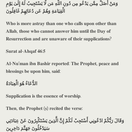
وَمَنْ أَضَلُّ مِمَّن يَدْعُو مِن دُونِ اللَّهِ مَن لَّا يَسْتَجِيبُ لَهُ إِلَىٰ يَوْمِ
الْقِيَامَةِ وَهُمْ عَن دُعَائِهِمْ غَافِلُونَ
𝐖𝐡𝐨 𝐢𝐬 𝐦𝐨𝐫𝐞 𝐚𝐬𝐭𝐫𝐚𝐲 𝐭𝐡𝐚𝐧 𝐨𝐧𝐞 𝐰𝐡𝐨 𝐜𝐚𝐥𝐥𝐬 𝐮𝐩𝐨𝐧 𝐨𝐭𝐡𝐞𝐫 𝐭𝐡𝐚𝐧
𝐀𝐥𝐥𝐚𝐡, 𝐭𝐡𝐨𝐬𝐞 𝐰𝐡𝐨 𝐜𝐚𝐧𝐧𝐨𝐭 𝐚𝐧𝐬𝐰𝐞𝐫 𝐡𝐢𝐦 𝐮𝐧𝐭𝐢𝐥 𝐭𝐡𝐞 𝐃𝐚𝐲 𝐨𝐟
𝐑𝐞𝐬𝐮𝐫𝐫𝐞𝐜𝐭𝐢𝐨𝐧 𝐚𝐧𝐝 𝐚𝐫𝐞 𝐮𝐧𝐚𝐰𝐚𝐫𝐞 𝐨𝐟 𝐭𝐡𝐞𝐢𝐫 𝐬𝐮𝐩𝐩𝐥𝐢𝐜𝐚𝐭𝐢𝐨𝐧𝐬?
𝐒𝐮𝐫𝐚𝐭 𝐚𝐥-𝐀𝐡𝐪𝐚𝐟 𝟒𝟔:𝟓
𝐀𝐥-𝐍𝐮’𝐦𝐚𝐧 𝐢𝐛𝐧 𝐁𝐚𝐬𝐡𝐢𝐫 𝐫𝐞𝐩𝐨𝐫𝐭𝐞𝐝: 𝐓𝐡𝐞 𝐏𝐫𝐨𝐩𝐡𝐞𝐭, 𝐩𝐞𝐚𝐜𝐞 𝐚𝐧𝐝
𝐛𝐥𝐞𝐬𝐬𝐢𝐧𝐠𝐬 𝐛𝐞 𝐮𝐩𝐨𝐧 𝐡𝐢𝐦, 𝐬𝐚𝐢𝐝:
الدُّعَاءُ هُوَ الْعِبَادَةُ
𝐒𝐮𝐩𝐩𝐥𝐢𝐜𝐚𝐭𝐢𝐨𝐧 𝐢𝐬 𝐭𝐡𝐞 𝐞𝐬𝐬𝐞𝐧𝐜𝐞 𝐨𝐟 𝐰𝐨𝐫𝐬𝐡𝐢𝐩.
𝐓𝐡𝐞𝐧, 𝐭𝐡𝐞 𝐏𝐫𝐨𝐩𝐡𝐞𝐭 (𝐬̣) 𝐫𝐞𝐜𝐢𝐭𝐞𝐝 𝐭𝐡𝐞 𝐯𝐞𝐫𝐬𝐞:
وَقَالَ رَبُّكُمْ ادْعُونِي أَسْتَجِبْ لَكُمْ إِنَّ الَّذِينَ يَسْتَكْبِرُونَ عَنْ عِبَادَتِي
سَيَدْخُلُونَ جَهَنَّمَ دَاخِرِينَ