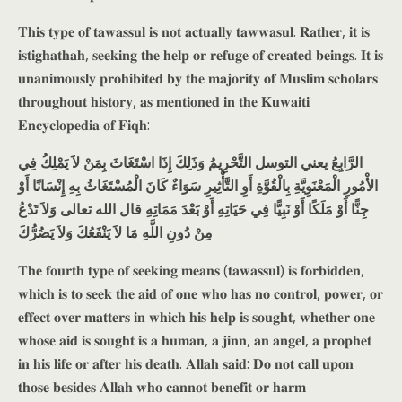
𝐓𝐡𝐢𝐬 𝐭𝐲𝐩𝐞 𝐨𝐟 𝐭𝐚𝐰𝐚𝐬𝐬𝐮𝐥 𝐢𝐬 𝐧𝐨𝐭 𝐚𝐜𝐭𝐮𝐚𝐥𝐥𝐲 𝐭𝐚𝐰𝐰𝐚𝐬𝐮𝐥. 𝐑𝐚𝐭𝐡𝐞𝐫, 𝐢𝐭 𝐢𝐬
𝐢𝐬𝐭𝐢𝐠𝐡𝐚𝐭𝐡𝐚𝐡, 𝐬𝐞𝐞𝐤𝐢𝐧𝐠 𝐭𝐡𝐞 𝐡𝐞𝐥𝐩 𝐨𝐫 𝐫𝐞𝐟𝐮𝐠𝐞 𝐨𝐟 𝐜𝐫𝐞𝐚𝐭𝐞𝐝 𝐛𝐞𝐢𝐧𝐠𝐬. 𝐈𝐭 𝐢𝐬
𝐮𝐧𝐚𝐧𝐢𝐦𝐨𝐮𝐬𝐥𝐲 𝐩𝐫𝐨𝐡𝐢𝐛𝐢𝐭𝐞𝐝 𝐛𝐲 𝐭𝐡𝐞 𝐦𝐚𝐣𝐨𝐫𝐢𝐭𝐲 𝐨𝐟 𝐌𝐮𝐬𝐥𝐢𝐦 𝐬𝐜𝐡𝐨𝐥𝐚𝐫𝐬
𝐭𝐡𝐫𝐨𝐮𝐠𝐡𝐨𝐮𝐭 𝐡𝐢𝐬𝐭𝐨𝐫𝐲, 𝐚𝐬 𝐦𝐞𝐧𝐭𝐢𝐨𝐧𝐞𝐝 𝐢𝐧 𝐭𝐡𝐞 𝐊𝐮𝐰𝐚𝐢𝐭𝐢
𝐄𝐧𝐜𝐲𝐜𝐥𝐨𝐩𝐞𝐝𝐢𝐚 𝐨𝐟 𝐅𝐢𝐪𝐡:
الرَّابِعُ يعني التوسل التَّحْرِيمُ وَذَلِكَ إِذَا اسْتَغَاثَ بِمَنْ لاَ يَمْلِكُ فِي
الأْمُورِ الْمَعْنَوِيَّةِ بِالْقُوَّةِ أَوِ التَّأْثِيرِ سَوَاءٌ كَانَ الْمُسْتَغَاثُ بِهِ إِنْسَانًا أَوْ
جِنًّا أَوْ مَلَكًا أَوْ نَبِيًّا فِي حَيَاتِهِ أَوْ بَعْدَ مَمَاتِهِ قال الله تعالى وَلاَ تَدْعُ
مِنْ دُونِ اللَّهِ مَا لاَ يَنْفَعُكَ وَلاَ يَضُرُّكَ
𝐓𝐡𝐞 𝐟𝐨𝐮𝐫𝐭𝐡 𝐭𝐲𝐩𝐞 𝐨𝐟 𝐬𝐞𝐞𝐤𝐢𝐧𝐠 𝐦𝐞𝐚𝐧𝐬 (𝐭𝐚𝐰𝐚𝐬𝐬𝐮𝐥) 𝐢𝐬 𝐟𝐨𝐫𝐛𝐢𝐝𝐝𝐞𝐧,
𝐰𝐡𝐢𝐜𝐡 𝐢𝐬 𝐭𝐨 𝐬𝐞𝐞𝐤 𝐭𝐡𝐞 𝐚𝐢𝐝 𝐨𝐟 𝐨𝐧𝐞 𝐰𝐡𝐨 𝐡𝐚𝐬 𝐧𝐨 𝐜𝐨𝐧𝐭𝐫𝐨𝐥, 𝐩𝐨𝐰𝐞𝐫, 𝐨𝐫
𝐞𝐟𝐟𝐞𝐜𝐭 𝐨𝐯𝐞𝐫 𝐦𝐚𝐭𝐭𝐞𝐫𝐬 𝐢𝐧 𝐰𝐡𝐢𝐜𝐡 𝐡𝐢𝐬 𝐡𝐞𝐥𝐩 𝐢𝐬 𝐬𝐨𝐮𝐠𝐡𝐭, 𝐰𝐡𝐞𝐭𝐡𝐞𝐫 𝐨𝐧𝐞
𝐰𝐡𝐨𝐬𝐞 𝐚𝐢𝐝 𝐢𝐬 𝐬𝐨𝐮𝐠𝐡𝐭 𝐢𝐬 𝐚 𝐡𝐮𝐦𝐚𝐧, 𝐚 𝐣𝐢𝐧𝐧, 𝐚𝐧 𝐚𝐧𝐠𝐞𝐥, 𝐚 𝐩𝐫𝐨𝐩𝐡𝐞𝐭
𝐢𝐧 𝐡𝐢𝐬 𝐥𝐢𝐟𝐞 𝐨𝐫 𝐚𝐟𝐭𝐞𝐫 𝐡𝐢𝐬 𝐝𝐞𝐚𝐭𝐡. 𝐀𝐥𝐥𝐚𝐡 𝐬𝐚𝐢𝐝: 𝐃𝐨 𝐧𝐨𝐭 𝐜𝐚𝐥𝐥 𝐮𝐩𝐨𝐧
𝐭𝐡𝐨𝐬𝐞 𝐛𝐞𝐬𝐢𝐝𝐞𝐬 𝐀𝐥𝐥𝐚𝐡 𝐰𝐡𝐨 𝐜𝐚𝐧𝐧𝐨𝐭 𝐛𝐞𝐧𝐞𝐟𝐢𝐭 𝐨𝐫 𝐡𝐚𝐫𝐦