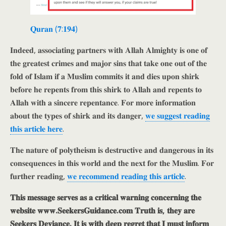
𝐐𝐮𝐫𝐚𝐧 (𝟕:𝟏𝟗𝟒)
𝐈𝐧𝐝𝐞𝐞𝐝, 𝐚𝐬𝐬𝐨𝐜𝐢𝐚𝐭𝐢𝐧𝐠 𝐩𝐚𝐫𝐭𝐧𝐞𝐫𝐬 𝐰𝐢𝐭𝐡 𝐀𝐥𝐥𝐚𝐡 𝐀𝐥𝐦𝐢𝐠𝐡𝐭𝐲 𝐢𝐬 𝐨𝐧𝐞 𝐨𝐟
𝐭𝐡𝐞 𝐠𝐫𝐞𝐚𝐭𝐞𝐬𝐭 𝐜𝐫𝐢𝐦𝐞𝐬 𝐚𝐧𝐝 𝐦𝐚𝐣𝐨𝐫 𝐬𝐢𝐧𝐬 𝐭𝐡𝐚𝐭 𝐭𝐚𝐤𝐞 𝐨𝐧𝐞 𝐨𝐮𝐭 𝐨𝐟 𝐭𝐡𝐞
𝐟𝐨𝐥𝐝 𝐨𝐟 𝐈𝐬𝐥𝐚𝐦 𝐢𝐟 𝐚 𝐌𝐮𝐬𝐥𝐢𝐦 𝐜𝐨𝐦𝐦𝐢𝐭𝐬 𝐢𝐭 𝐚𝐧𝐝 𝐝𝐢𝐞𝐬 𝐮𝐩𝐨𝐧 𝐬𝐡𝐢𝐫𝐤
𝐛𝐞𝐟𝐨𝐫𝐞 𝐡𝐞 𝐫𝐞𝐩𝐞𝐧𝐭𝐬 𝐟𝐫𝐨𝐦 𝐭𝐡𝐢𝐬 𝐬𝐡𝐢𝐫𝐤 𝐭𝐨 𝐀𝐥𝐥𝐚𝐡 𝐚𝐧𝐝 𝐫𝐞𝐩𝐞𝐧𝐭𝐬 𝐭𝐨
𝐀𝐥𝐥𝐚𝐡 𝐰𝐢𝐭𝐡 𝐚 𝐬𝐢𝐧𝐜𝐞𝐫𝐞 𝐫𝐞𝐩𝐞𝐧𝐭𝐚𝐧𝐜𝐞. 𝐅𝐨𝐫 𝐦𝐨𝐫𝐞 𝐢𝐧𝐟𝐨𝐫𝐦𝐚𝐭𝐢𝐨𝐧
𝐚𝐛𝐨𝐮𝐭 𝐭𝐡𝐞 𝐭𝐲𝐩𝐞𝐬 𝐨𝐟 𝐬𝐡𝐢𝐫𝐤 𝐚𝐧𝐝 𝐢𝐭𝐬 𝐝𝐚𝐧𝐠𝐞𝐫,
𝐰𝐞 𝐬𝐮𝐠𝐠𝐞𝐬𝐭 𝐫𝐞𝐚𝐝𝐢𝐧𝐠
𝐭𝐡𝐢𝐬 𝐚𝐫𝐭𝐢𝐜𝐥𝐞 𝐡𝐞𝐫𝐞
.
𝐓𝐡𝐞 𝐧𝐚𝐭𝐮𝐫𝐞 𝐨𝐟 𝐩𝐨𝐥𝐲𝐭𝐡𝐞𝐢𝐬𝐦 𝐢𝐬 𝐝𝐞𝐬𝐭𝐫𝐮𝐜𝐭𝐢𝐯𝐞 𝐚𝐧𝐝 𝐝𝐚𝐧𝐠𝐞𝐫𝐨𝐮𝐬 𝐢𝐧 𝐢𝐭𝐬
𝐜𝐨𝐧𝐬𝐞𝐪𝐮𝐞𝐧𝐜𝐞𝐬 𝐢𝐧 𝐭𝐡𝐢𝐬 𝐰𝐨𝐫𝐥𝐝 𝐚𝐧𝐝 𝐭𝐡𝐞 𝐧𝐞𝐱𝐭 𝐟𝐨𝐫 𝐭𝐡𝐞 𝐌𝐮𝐬𝐥𝐢𝐦. 𝐅𝐨𝐫
𝐟𝐮𝐫𝐭𝐡𝐞𝐫 𝐫𝐞𝐚𝐝𝐢𝐧𝐠,
𝐰𝐞 𝐫𝐞𝐜𝐨𝐦𝐦𝐞𝐧𝐝 𝐫𝐞𝐚𝐝𝐢𝐧𝐠 𝐭𝐡𝐢𝐬 𝐚𝐫𝐭𝐢𝐜𝐥𝐞
.
𝐓𝐡𝐢𝐬 𝐦𝐞𝐬𝐬𝐚𝐠𝐞 𝐬𝐞𝐫𝐯𝐞𝐬 𝐚𝐬 𝐚 𝐜𝐫𝐢𝐭𝐢𝐜𝐚𝐥 𝐰𝐚𝐫𝐧𝐢𝐧𝐠 𝐜𝐨𝐧𝐜𝐞𝐫𝐧𝐢𝐧𝐠 𝐭𝐡𝐞
𝐰𝐞𝐛𝐬𝐢𝐭𝐞 𝐰𝐰𝐰.𝐒𝐞𝐞𝐤𝐞𝐫𝐬𝐆𝐮𝐢𝐝𝐚𝐧𝐜𝐞.𝐜𝐨𝐦 𝐓𝐫𝐮𝐭𝐡 𝐢𝐬, 𝐭𝐡𝐞𝐲 𝐚𝐫𝐞
𝐒𝐞𝐞𝐤𝐞𝐫𝐬 𝐃𝐞𝐯𝐢𝐚𝐧𝐜𝐞. 𝐈𝐭 𝐢𝐬 𝐰𝐢𝐭𝐡 𝐝𝐞𝐞𝐩 𝐫𝐞𝐠𝐫𝐞𝐭 𝐭𝐡𝐚𝐭 𝐈 𝐦𝐮𝐬𝐭 𝐢𝐧𝐟𝐨𝐫𝐦