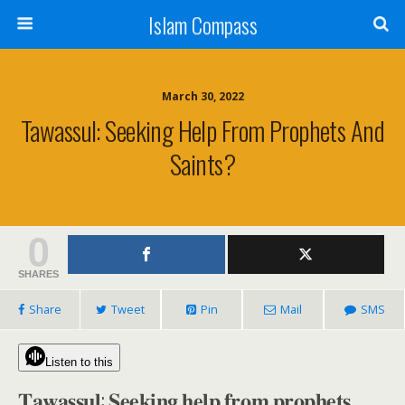
Islam Compass
March 30, 2022
Tawassul: Seeking Help From Prophets And
Saints?
0
SHARES
Share
Tweet
Pin
Mail
SMS
Listen to this
𝐓𝐚𝐰𝐚𝐬𝐬𝐮𝐥: 𝐒𝐞𝐞𝐤𝐢𝐧𝐠 𝐡𝐞𝐥𝐩 𝐟𝐫𝐨𝐦 𝐩𝐫𝐨𝐩𝐡𝐞𝐭𝐬