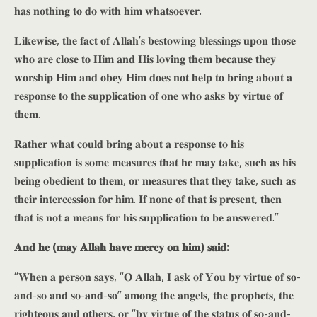
𝐡𝐚𝐬 𝐧𝐨𝐭𝐡𝐢𝐧𝐠 𝐭𝐨 𝐝𝐨 𝐰𝐢𝐭𝐡 𝐡𝐢𝐦 𝐰𝐡𝐚𝐭𝐬𝐨𝐞𝐯𝐞𝐫.
𝐋𝐢𝐤𝐞𝐰𝐢𝐬𝐞, 𝐭𝐡𝐞 𝐟𝐚𝐜𝐭 𝐨𝐟 𝐀𝐥𝐥𝐚𝐡’𝐬 𝐛𝐞𝐬𝐭𝐨𝐰𝐢𝐧𝐠 𝐛𝐥𝐞𝐬𝐬𝐢𝐧𝐠𝐬 𝐮𝐩𝐨𝐧 𝐭𝐡𝐨𝐬𝐞
𝐰𝐡𝐨 𝐚𝐫𝐞 𝐜𝐥𝐨𝐬𝐞 𝐭𝐨 𝐇𝐢𝐦 𝐚𝐧𝐝 𝐇𝐢𝐬 𝐥𝐨𝐯𝐢𝐧𝐠 𝐭𝐡𝐞𝐦 𝐛𝐞𝐜𝐚𝐮𝐬𝐞 𝐭𝐡𝐞𝐲
𝐰𝐨𝐫𝐬𝐡𝐢𝐩 𝐇𝐢𝐦 𝐚𝐧𝐝 𝐨𝐛𝐞𝐲 𝐇𝐢𝐦 𝐝𝐨𝐞𝐬 𝐧𝐨𝐭 𝐡𝐞𝐥𝐩 𝐭𝐨 𝐛𝐫𝐢𝐧𝐠 𝐚𝐛𝐨𝐮𝐭 𝐚
𝐫𝐞𝐬𝐩𝐨𝐧𝐬𝐞 𝐭𝐨 𝐭𝐡𝐞 𝐬𝐮𝐩𝐩𝐥𝐢𝐜𝐚𝐭𝐢𝐨𝐧 𝐨𝐟 𝐨𝐧𝐞 𝐰𝐡𝐨 𝐚𝐬𝐤𝐬 𝐛𝐲 𝐯𝐢𝐫𝐭𝐮𝐞 𝐨𝐟
𝐭𝐡𝐞𝐦.
𝐑𝐚𝐭𝐡𝐞𝐫 𝐰𝐡𝐚𝐭 𝐜𝐨𝐮𝐥𝐝 𝐛𝐫𝐢𝐧𝐠 𝐚𝐛𝐨𝐮𝐭 𝐚 𝐫𝐞𝐬𝐩𝐨𝐧𝐬𝐞 𝐭𝐨 𝐡𝐢𝐬
𝐬𝐮𝐩𝐩𝐥𝐢𝐜𝐚𝐭𝐢𝐨𝐧 𝐢𝐬 𝐬𝐨𝐦𝐞 𝐦𝐞𝐚𝐬𝐮𝐫𝐞𝐬 𝐭𝐡𝐚𝐭 𝐡𝐞 𝐦𝐚𝐲 𝐭𝐚𝐤𝐞, 𝐬𝐮𝐜𝐡 𝐚𝐬 𝐡𝐢𝐬
𝐛𝐞𝐢𝐧𝐠 𝐨𝐛𝐞𝐝𝐢𝐞𝐧𝐭 𝐭𝐨 𝐭𝐡𝐞𝐦, 𝐨𝐫 𝐦𝐞𝐚𝐬𝐮𝐫𝐞𝐬 𝐭𝐡𝐚𝐭 𝐭𝐡𝐞𝐲 𝐭𝐚𝐤𝐞, 𝐬𝐮𝐜𝐡 𝐚𝐬
𝐭𝐡𝐞𝐢𝐫 𝐢𝐧𝐭𝐞𝐫𝐜𝐞𝐬𝐬𝐢𝐨𝐧 𝐟𝐨𝐫 𝐡𝐢𝐦. 𝐈𝐟 𝐧𝐨𝐧𝐞 𝐨𝐟 𝐭𝐡𝐚𝐭 𝐢𝐬 𝐩𝐫𝐞𝐬𝐞𝐧𝐭, 𝐭𝐡𝐞𝐧
𝐭𝐡𝐚𝐭 𝐢𝐬 𝐧𝐨𝐭 𝐚 𝐦𝐞𝐚𝐧𝐬 𝐟𝐨𝐫 𝐡𝐢𝐬 𝐬𝐮𝐩𝐩𝐥𝐢𝐜𝐚𝐭𝐢𝐨𝐧 𝐭𝐨 𝐛𝐞 𝐚𝐧𝐬𝐰𝐞𝐫𝐞𝐝.”
𝐀𝐧𝐝 𝐡𝐞 (𝐦𝐚𝐲 𝐀𝐥𝐥𝐚𝐡 𝐡𝐚𝐯𝐞 𝐦𝐞𝐫𝐜𝐲 𝐨𝐧 𝐡𝐢𝐦) 𝐬𝐚𝐢𝐝:
“𝐖𝐡𝐞𝐧 𝐚 𝐩𝐞𝐫𝐬𝐨𝐧 𝐬𝐚𝐲𝐬, “𝐎 𝐀𝐥𝐥𝐚𝐡, 𝐈 𝐚𝐬𝐤 𝐨𝐟 𝐘𝐨𝐮 𝐛𝐲 𝐯𝐢𝐫𝐭𝐮𝐞 𝐨𝐟 𝐬𝐨-
𝐚𝐧𝐝-𝐬𝐨 𝐚𝐧𝐝 𝐬𝐨-𝐚𝐧𝐝-𝐬𝐨” 𝐚𝐦𝐨𝐧𝐠 𝐭𝐡𝐞 𝐚𝐧𝐠𝐞𝐥𝐬, 𝐭𝐡𝐞 𝐩𝐫𝐨𝐩𝐡𝐞𝐭𝐬, 𝐭𝐡𝐞
𝐫𝐢𝐠𝐡𝐭𝐞𝐨𝐮𝐬 𝐚𝐧𝐝 𝐨𝐭𝐡𝐞𝐫𝐬, 𝐨𝐫 “𝐛𝐲 𝐯𝐢𝐫𝐭𝐮𝐞 𝐨𝐟 𝐭𝐡𝐞 𝐬𝐭𝐚𝐭𝐮𝐬 𝐨𝐟 𝐬𝐨-𝐚𝐧𝐝-