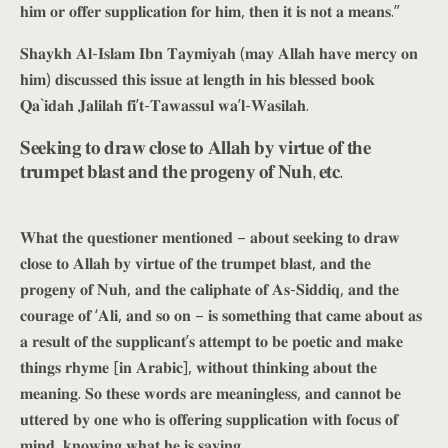
𝐡𝐢𝐦 𝐨𝐫 𝐨𝐟𝐟𝐞𝐫 𝐬𝐮𝐩𝐩𝐥𝐢𝐜𝐚𝐭𝐢𝐨𝐧 𝐟𝐨𝐫 𝐡𝐢𝐦, 𝐭𝐡𝐞𝐧 𝐢𝐭 𝐢𝐬 𝐧𝐨𝐭 𝐚 𝐦𝐞𝐚𝐧𝐬.”
𝐒𝐡𝐚𝐲𝐤𝐡 𝐀𝐥-𝐈𝐬𝐥𝐚𝐦 𝐈𝐛𝐧 𝐓𝐚𝐲𝐦𝐢𝐲𝐚𝐡 (𝐦𝐚𝐲 𝐀𝐥𝐥𝐚𝐡 𝐡𝐚𝐯𝐞 𝐦𝐞𝐫𝐜𝐲 𝐨𝐧
𝐡𝐢𝐦) 𝐝𝐢𝐬𝐜𝐮𝐬𝐬𝐞𝐝 𝐭𝐡𝐢𝐬 𝐢𝐬𝐬𝐮𝐞 𝐚𝐭 𝐥𝐞𝐧𝐠𝐭𝐡 𝐢𝐧 𝐡𝐢𝐬 𝐛𝐥𝐞𝐬𝐬𝐞𝐝 𝐛𝐨𝐨𝐤
𝐐𝐚`𝐢𝐝𝐚𝐡 𝐉𝐚𝐥𝐢𝐥𝐚𝐡 𝐟𝐢’𝐭-𝐓𝐚𝐰𝐚𝐬𝐬𝐮𝐥 𝐰𝐚’𝐥-𝐖𝐚𝐬𝐢𝐥𝐚𝐡.
𝐒𝐞𝐞𝐤𝐢𝐧𝐠 𝐭𝐨 𝐝𝐫𝐚𝐰 𝐜𝐥𝐨𝐬𝐞 𝐭𝐨 𝐀𝐥𝐥𝐚𝐡 𝐛𝐲 𝐯𝐢𝐫𝐭𝐮𝐞 𝐨𝐟 𝐭𝐡𝐞
𝐭𝐫𝐮𝐦𝐩𝐞𝐭 𝐛𝐥𝐚𝐬𝐭 𝐚𝐧𝐝 𝐭𝐡𝐞 𝐩𝐫𝐨𝐠𝐞𝐧𝐲 𝐨𝐟 𝐍𝐮𝐡, 𝐞𝐭𝐜.
𝐖𝐡𝐚𝐭 𝐭𝐡𝐞 𝐪𝐮𝐞𝐬𝐭𝐢𝐨𝐧𝐞𝐫 𝐦𝐞𝐧𝐭𝐢𝐨𝐧𝐞𝐝 – 𝐚𝐛𝐨𝐮𝐭 𝐬𝐞𝐞𝐤𝐢𝐧𝐠 𝐭𝐨 𝐝𝐫𝐚𝐰
𝐜𝐥𝐨𝐬𝐞 𝐭𝐨 𝐀𝐥𝐥𝐚𝐡 𝐛𝐲 𝐯𝐢𝐫𝐭𝐮𝐞 𝐨𝐟 𝐭𝐡𝐞 𝐭𝐫𝐮𝐦𝐩𝐞𝐭 𝐛𝐥𝐚𝐬𝐭, 𝐚𝐧𝐝 𝐭𝐡𝐞
𝐩𝐫𝐨𝐠𝐞𝐧𝐲 𝐨𝐟 𝐍𝐮𝐡, 𝐚𝐧𝐝 𝐭𝐡𝐞 𝐜𝐚𝐥𝐢𝐩𝐡𝐚𝐭𝐞 𝐨𝐟 𝐀𝐬-𝐒𝐢𝐝𝐝𝐢𝐪, 𝐚𝐧𝐝 𝐭𝐡𝐞
𝐜𝐨𝐮𝐫𝐚𝐠𝐞 𝐨𝐟 ‘𝐀𝐥𝐢, 𝐚𝐧𝐝 𝐬𝐨 𝐨𝐧 – 𝐢𝐬 𝐬𝐨𝐦𝐞𝐭𝐡𝐢𝐧𝐠 𝐭𝐡𝐚𝐭 𝐜𝐚𝐦𝐞 𝐚𝐛𝐨𝐮𝐭 𝐚𝐬
𝐚 𝐫𝐞𝐬𝐮𝐥𝐭 𝐨𝐟 𝐭𝐡𝐞 𝐬𝐮𝐩𝐩𝐥𝐢𝐜𝐚𝐧𝐭’𝐬 𝐚𝐭𝐭𝐞𝐦𝐩𝐭 𝐭𝐨 𝐛𝐞 𝐩𝐨𝐞𝐭𝐢𝐜 𝐚𝐧𝐝 𝐦𝐚𝐤𝐞
𝐭𝐡𝐢𝐧𝐠𝐬 𝐫𝐡𝐲𝐦𝐞 [𝐢𝐧 𝐀𝐫𝐚𝐛𝐢𝐜], 𝐰𝐢𝐭𝐡𝐨𝐮𝐭 𝐭𝐡𝐢𝐧𝐤𝐢𝐧𝐠 𝐚𝐛𝐨𝐮𝐭 𝐭𝐡𝐞
𝐦𝐞𝐚𝐧𝐢𝐧𝐠. 𝐒𝐨 𝐭𝐡𝐞𝐬𝐞 𝐰𝐨𝐫𝐝𝐬 𝐚𝐫𝐞 𝐦𝐞𝐚𝐧𝐢𝐧𝐠𝐥𝐞𝐬𝐬, 𝐚𝐧𝐝 𝐜𝐚𝐧𝐧𝐨𝐭 𝐛𝐞
𝐮𝐭𝐭𝐞𝐫𝐞𝐝 𝐛𝐲 𝐨𝐧𝐞 𝐰𝐡𝐨 𝐢𝐬 𝐨𝐟𝐟𝐞𝐫𝐢𝐧𝐠 𝐬𝐮𝐩𝐩𝐥𝐢𝐜𝐚𝐭𝐢𝐨𝐧 𝐰𝐢𝐭𝐡 𝐟𝐨𝐜𝐮𝐬 𝐨𝐟
𝐦𝐢𝐧𝐝, 𝐤𝐧𝐨𝐰𝐢𝐧𝐠 𝐰𝐡𝐚𝐭 𝐡𝐞 𝐢𝐬 𝐬𝐚𝐲𝐢𝐧𝐠.