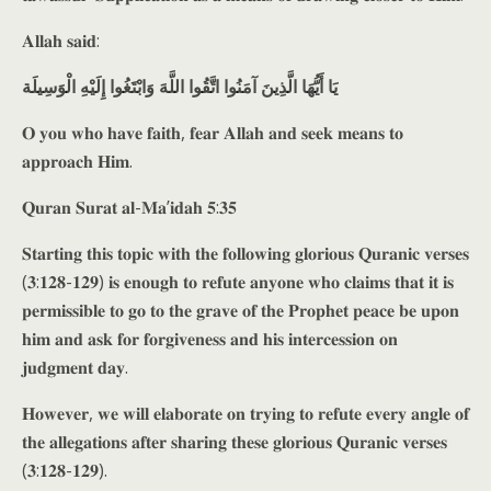
𝐀𝐥𝐥𝐚𝐡 𝐬𝐚𝐢𝐝:
يَا أَيُّهَا الَّذِينَ آمَنُوا اتَّقُوا اللَّهَ وَابْتَغُوا إِلَيْهِ الْوَسِيلَة
𝐎 𝐲𝐨𝐮 𝐰𝐡𝐨 𝐡𝐚𝐯𝐞 𝐟𝐚𝐢𝐭𝐡, 𝐟𝐞𝐚𝐫 𝐀𝐥𝐥𝐚𝐡 𝐚𝐧𝐝 𝐬𝐞𝐞𝐤 𝐦𝐞𝐚𝐧𝐬 𝐭𝐨
𝐚𝐩𝐩𝐫𝐨𝐚𝐜𝐡 𝐇𝐢𝐦.
𝐐𝐮𝐫𝐚𝐧 𝐒𝐮𝐫𝐚𝐭 𝐚𝐥-𝐌𝐚’𝐢𝐝𝐚𝐡 𝟓:𝟑𝟓
𝐒𝐭𝐚𝐫𝐭𝐢𝐧𝐠 𝐭𝐡𝐢𝐬 𝐭𝐨𝐩𝐢𝐜 𝐰𝐢𝐭𝐡 𝐭𝐡𝐞 𝐟𝐨𝐥𝐥𝐨𝐰𝐢𝐧𝐠 𝐠𝐥𝐨𝐫𝐢𝐨𝐮𝐬 𝐐𝐮𝐫𝐚𝐧𝐢𝐜 𝐯𝐞𝐫𝐬𝐞𝐬
(𝟑:𝟏𝟐𝟖-𝟏𝟐𝟗) 𝐢𝐬 𝐞𝐧𝐨𝐮𝐠𝐡 𝐭𝐨 𝐫𝐞𝐟𝐮𝐭𝐞 𝐚𝐧𝐲𝐨𝐧𝐞 𝐰𝐡𝐨 𝐜𝐥𝐚𝐢𝐦𝐬 𝐭𝐡𝐚𝐭 𝐢𝐭 𝐢𝐬
𝐩𝐞𝐫𝐦𝐢𝐬𝐬𝐢𝐛𝐥𝐞 𝐭𝐨 𝐠𝐨 𝐭𝐨 𝐭𝐡𝐞 𝐠𝐫𝐚𝐯𝐞 𝐨𝐟 𝐭𝐡𝐞 𝐏𝐫𝐨𝐩𝐡𝐞𝐭 𝐩𝐞𝐚𝐜𝐞 𝐛𝐞 𝐮𝐩𝐨𝐧
𝐡𝐢𝐦 𝐚𝐧𝐝 𝐚𝐬𝐤 𝐟𝐨𝐫 𝐟𝐨𝐫𝐠𝐢𝐯𝐞𝐧𝐞𝐬𝐬 𝐚𝐧𝐝 𝐡𝐢𝐬 𝐢𝐧𝐭𝐞𝐫𝐜𝐞𝐬𝐬𝐢𝐨𝐧 𝐨𝐧
𝐣𝐮𝐝𝐠𝐦𝐞𝐧𝐭 𝐝𝐚𝐲.
𝐇𝐨𝐰𝐞𝐯𝐞𝐫, 𝐰𝐞 𝐰𝐢𝐥𝐥 𝐞𝐥𝐚𝐛𝐨𝐫𝐚𝐭𝐞 𝐨𝐧 𝐭𝐫𝐲𝐢𝐧𝐠 𝐭𝐨 𝐫𝐞𝐟𝐮𝐭𝐞 𝐞𝐯𝐞𝐫𝐲 𝐚𝐧𝐠𝐥𝐞 𝐨𝐟
𝐭𝐡𝐞 𝐚𝐥𝐥𝐞𝐠𝐚𝐭𝐢𝐨𝐧𝐬 𝐚𝐟𝐭𝐞𝐫 𝐬𝐡𝐚𝐫𝐢𝐧𝐠 𝐭𝐡𝐞𝐬𝐞 𝐠𝐥𝐨𝐫𝐢𝐨𝐮𝐬 𝐐𝐮𝐫𝐚𝐧𝐢𝐜 𝐯𝐞𝐫𝐬𝐞𝐬
(𝟑:𝟏𝟐𝟖-𝟏𝟐𝟗).