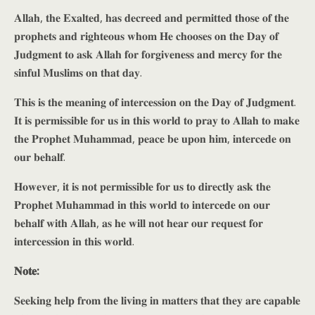
𝐀𝐥𝐥𝐚𝐡, 𝐭𝐡𝐞 𝐄𝐱𝐚𝐥𝐭𝐞𝐝, 𝐡𝐚𝐬 𝐝𝐞𝐜𝐫𝐞𝐞𝐝 𝐚𝐧𝐝 𝐩𝐞𝐫𝐦𝐢𝐭𝐭𝐞𝐝 𝐭𝐡𝐨𝐬𝐞 𝐨𝐟 𝐭𝐡𝐞
𝐩𝐫𝐨𝐩𝐡𝐞𝐭𝐬 𝐚𝐧𝐝 𝐫𝐢𝐠𝐡𝐭𝐞𝐨𝐮𝐬 𝐰𝐡𝐨𝐦 𝐇𝐞 𝐜𝐡𝐨𝐨𝐬𝐞𝐬 𝐨𝐧 𝐭𝐡𝐞 𝐃𝐚𝐲 𝐨𝐟
𝐉𝐮𝐝𝐠𝐦𝐞𝐧𝐭 𝐭𝐨 𝐚𝐬𝐤 𝐀𝐥𝐥𝐚𝐡 𝐟𝐨𝐫 𝐟𝐨𝐫𝐠𝐢𝐯𝐞𝐧𝐞𝐬𝐬 𝐚𝐧𝐝 𝐦𝐞𝐫𝐜𝐲 𝐟𝐨𝐫 𝐭𝐡𝐞
𝐬𝐢𝐧𝐟𝐮𝐥 𝐌𝐮𝐬𝐥𝐢𝐦𝐬 𝐨𝐧 𝐭𝐡𝐚𝐭 𝐝𝐚𝐲.
𝐓𝐡𝐢𝐬 𝐢𝐬 𝐭𝐡𝐞 𝐦𝐞𝐚𝐧𝐢𝐧𝐠 𝐨𝐟 𝐢𝐧𝐭𝐞𝐫𝐜𝐞𝐬𝐬𝐢𝐨𝐧 𝐨𝐧 𝐭𝐡𝐞 𝐃𝐚𝐲 𝐨𝐟 𝐉𝐮𝐝𝐠𝐦𝐞𝐧𝐭.
𝐈𝐭 𝐢𝐬 𝐩𝐞𝐫𝐦𝐢𝐬𝐬𝐢𝐛𝐥𝐞 𝐟𝐨𝐫 𝐮𝐬 𝐢𝐧 𝐭𝐡𝐢𝐬 𝐰𝐨𝐫𝐥𝐝 𝐭𝐨 𝐩𝐫𝐚𝐲 𝐭𝐨 𝐀𝐥𝐥𝐚𝐡 𝐭𝐨 𝐦𝐚𝐤𝐞
𝐭𝐡𝐞 𝐏𝐫𝐨𝐩𝐡𝐞𝐭 𝐌𝐮𝐡𝐚𝐦𝐦𝐚𝐝, 𝐩𝐞𝐚𝐜𝐞 𝐛𝐞 𝐮𝐩𝐨𝐧 𝐡𝐢𝐦, 𝐢𝐧𝐭𝐞𝐫𝐜𝐞𝐝𝐞 𝐨𝐧
𝐨𝐮𝐫 𝐛𝐞𝐡𝐚𝐥𝐟.
𝐇𝐨𝐰𝐞𝐯𝐞𝐫, 𝐢𝐭 𝐢𝐬 𝐧𝐨𝐭 𝐩𝐞𝐫𝐦𝐢𝐬𝐬𝐢𝐛𝐥𝐞 𝐟𝐨𝐫 𝐮𝐬 𝐭𝐨 𝐝𝐢𝐫𝐞𝐜𝐭𝐥𝐲 𝐚𝐬𝐤 𝐭𝐡𝐞
𝐏𝐫𝐨𝐩𝐡𝐞𝐭 𝐌𝐮𝐡𝐚𝐦𝐦𝐚𝐝 𝐢𝐧 𝐭𝐡𝐢𝐬 𝐰𝐨𝐫𝐥𝐝 𝐭𝐨 𝐢𝐧𝐭𝐞𝐫𝐜𝐞𝐝𝐞 𝐨𝐧 𝐨𝐮𝐫
𝐛𝐞𝐡𝐚𝐥𝐟 𝐰𝐢𝐭𝐡 𝐀𝐥𝐥𝐚𝐡, 𝐚𝐬 𝐡𝐞 𝐰𝐢𝐥𝐥 𝐧𝐨𝐭 𝐡𝐞𝐚𝐫 𝐨𝐮𝐫 𝐫𝐞𝐪𝐮𝐞𝐬𝐭 𝐟𝐨𝐫
𝐢𝐧𝐭𝐞𝐫𝐜𝐞𝐬𝐬𝐢𝐨𝐧 𝐢𝐧 𝐭𝐡𝐢𝐬 𝐰𝐨𝐫𝐥𝐝.
𝐍𝐨𝐭𝐞:
𝐒𝐞𝐞𝐤𝐢𝐧𝐠 𝐡𝐞𝐥𝐩 𝐟𝐫𝐨𝐦 𝐭𝐡𝐞 𝐥𝐢𝐯𝐢𝐧𝐠 𝐢𝐧 𝐦𝐚𝐭𝐭𝐞𝐫𝐬 𝐭𝐡𝐚𝐭 𝐭𝐡𝐞𝐲 𝐚𝐫𝐞 𝐜𝐚𝐩𝐚𝐛𝐥𝐞