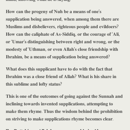
𝐇𝐨𝐰 𝐜𝐚𝐧 𝐭𝐡𝐞 𝐩𝐫𝐨𝐠𝐞𝐧𝐲 𝐨𝐟 𝐍𝐮𝐡 𝐛𝐞 𝐚 𝐦𝐞𝐚𝐧𝐬 𝐨𝐟 𝐨𝐧𝐞’𝐬
𝐬𝐮𝐩𝐩𝐥𝐢𝐜𝐚𝐭𝐢𝐨𝐧 𝐛𝐞𝐢𝐧𝐠 𝐚𝐧𝐬𝐰𝐞𝐫𝐞𝐝, 𝐰𝐡𝐞𝐧 𝐚𝐦𝐨𝐧𝐠 𝐭𝐡𝐞𝐦 𝐭𝐡𝐞𝐫𝐞 𝐚𝐫𝐞
𝐌𝐮𝐬𝐥𝐢𝐦𝐬 𝐚𝐧𝐝 𝐝𝐢𝐬𝐛𝐞𝐥𝐢𝐞𝐯𝐞𝐫𝐬, 𝐫𝐢𝐠𝐡𝐭𝐞𝐨𝐮𝐬 𝐩𝐞𝐨𝐩𝐥𝐞 𝐚𝐧𝐝 𝐞𝐯𝐢𝐥𝐝𝐨𝐞𝐫𝐬?
𝐇𝐨𝐰 𝐜𝐚𝐧 𝐭𝐡𝐞 𝐜𝐚𝐥𝐢𝐩𝐡𝐚𝐭𝐞 𝐨𝐟 𝐀𝐬-𝐒𝐢𝐝𝐝𝐢𝐪, 𝐨𝐫 𝐭𝐡𝐞 𝐜𝐨𝐮𝐫𝐚𝐠𝐞 𝐨𝐟 ‘𝐀𝐥𝐢,
𝐨𝐫 ‘𝐔𝐦𝐚𝐫’𝐬 𝐝𝐢𝐬𝐭𝐢𝐧𝐠𝐮𝐢𝐬𝐡𝐢𝐧𝐠 𝐛𝐞𝐭𝐰𝐞𝐞𝐧 𝐫𝐢𝐠𝐡𝐭 𝐚𝐧𝐝 𝐰𝐫𝐨𝐧𝐠, 𝐨𝐫 𝐭𝐡𝐞
𝐦𝐨𝐝𝐞𝐬𝐭𝐲 𝐨𝐟 ‘𝐔𝐭𝐡𝐦𝐚𝐧, 𝐨𝐫 𝐞𝐯𝐞𝐧 𝐀𝐥𝐥𝐚𝐡’𝐬 𝐜𝐥𝐨𝐬𝐞 𝐟𝐫𝐢𝐞𝐧𝐝𝐬𝐡𝐢𝐩 𝐰𝐢𝐭𝐡
𝐈𝐛𝐫𝐚𝐡𝐢𝐦, 𝐛𝐞 𝐚 𝐦𝐞𝐚𝐧𝐬 𝐨𝐟 𝐬𝐮𝐩𝐩𝐥𝐢𝐜𝐚𝐭𝐢𝐨𝐧 𝐛𝐞𝐢𝐧𝐠 𝐚𝐧𝐬𝐰𝐞𝐫𝐞𝐝?
𝐖𝐡𝐚𝐭 𝐝𝐨𝐞𝐬 𝐭𝐡𝐢𝐬 𝐬𝐮𝐩𝐩𝐥𝐢𝐜𝐚𝐧𝐭 𝐡𝐚𝐯𝐞 𝐭𝐨 𝐝𝐨 𝐰𝐢𝐭𝐡 𝐭𝐡𝐞 𝐟𝐚𝐜𝐭 𝐭𝐡𝐚𝐭
𝐈𝐛𝐫𝐚𝐡𝐢𝐦 𝐰𝐚𝐬 𝐚 𝐜𝐥𝐨𝐬𝐞 𝐟𝐫𝐢𝐞𝐧𝐝 𝐨𝐟 𝐀𝐥𝐥𝐚𝐡? 𝐖𝐡𝐚𝐭 𝐢𝐬 𝐡𝐢𝐬 𝐬𝐡𝐚𝐫𝐞 𝐢𝐧
𝐭𝐡𝐢𝐬 𝐬𝐮𝐛𝐥𝐢𝐦𝐞 𝐚𝐧𝐝 𝐥𝐨𝐟𝐭𝐲 𝐬𝐭𝐚𝐭𝐮𝐬?
𝐓𝐡𝐢𝐬 𝐢𝐬 𝐨𝐧𝐞 𝐨𝐟 𝐭𝐡𝐞 𝐨𝐮𝐭𝐜𝐨𝐦𝐞𝐬 𝐨𝐟 𝐠𝐨𝐢𝐧𝐠 𝐚𝐠𝐚𝐢𝐧𝐬𝐭 𝐭𝐡𝐞 𝐒𝐮𝐧𝐧𝐚𝐡 𝐚𝐧𝐝
𝐢𝐧𝐜𝐥𝐢𝐧𝐢𝐧𝐠 𝐭𝐨𝐰𝐚𝐫𝐝𝐬 𝐢𝐧𝐯𝐞𝐧𝐭𝐞𝐝 𝐬𝐮𝐩𝐩𝐥𝐢𝐜𝐚𝐭𝐢𝐨𝐧𝐬, 𝐚𝐭𝐭𝐞𝐦𝐩𝐭𝐢𝐧𝐠 𝐭𝐨
𝐦𝐚𝐤𝐞 𝐭𝐡𝐞𝐦 𝐫𝐡𝐲𝐦𝐞. 𝐓𝐡𝐮𝐬 𝐭𝐡𝐞 𝐰𝐢𝐬𝐝𝐨𝐦 𝐛𝐞𝐡𝐢𝐧𝐝 𝐭𝐡𝐞 𝐩𝐫𝐨𝐡𝐢𝐛𝐢𝐭𝐢𝐨𝐧
𝐨𝐧 𝐬𝐭𝐫𝐢𝐯𝐢𝐧𝐠 𝐭𝐨 𝐦𝐚𝐤𝐞 𝐬𝐮𝐩𝐩𝐥𝐢𝐜𝐚𝐭𝐢𝐨𝐧𝐬 𝐫𝐡𝐲𝐦𝐞 𝐛𝐞𝐜𝐨𝐦𝐞𝐬 𝐜𝐥𝐞𝐚𝐫.