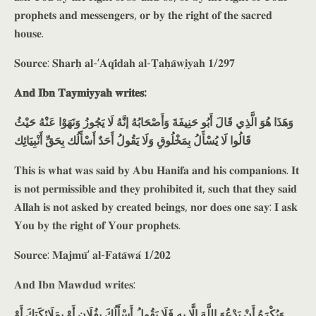
𝐩𝐫𝐨𝐩𝐡𝐞𝐭𝐬 𝐚𝐧𝐝 𝐦𝐞𝐬𝐬𝐞𝐧𝐠𝐞𝐫𝐬, 𝐨𝐫 𝐛𝐲 𝐭𝐡𝐞 𝐫𝐢𝐠𝐡𝐭 𝐨𝐟 𝐭𝐡𝐞 𝐬𝐚𝐜𝐫𝐞𝐝
𝐡𝐨𝐮𝐬𝐞.
𝐒𝐨𝐮𝐫𝐜𝐞: 𝐒𝐡𝐚𝐫𝐡̣ 𝐚𝐥-‘𝐀𝐪𝐢̄𝐝𝐚𝐡 𝐚𝐥-𝐓̣𝐚𝐡̣𝐚̄𝐰𝐢̣𝐲𝐚𝐡 𝟏/𝟐𝟗𝟕
𝐀𝐧𝐝 𝐈𝐛𝐧 𝐓𝐚𝐲𝐦𝐢𝐲𝐲𝐚𝐡 𝐰𝐫𝐢𝐭𝐞𝐬:
وَهَذَا هُوَ الَّذِي قَالَ أَبُو حَنِيفَةَ وَأَصْحَابُهُ إنَّهُ لَا يَجُوزُ وَنَهَوْا عَنْهُ حَيْثُ
قَالُوا لَا يُسْأَلُ بِمَخْلُوقِ وَلَا يَقُولُ أَحَدٌ أَسْأَلُك بِحَقِّ أَنْبِيَائِك
𝐓𝐡𝐢𝐬 𝐢𝐬 𝐰𝐡𝐚𝐭 𝐰𝐚𝐬 𝐬𝐚𝐢𝐝 𝐛𝐲 𝐀𝐛𝐮 𝐇𝐚𝐧𝐢𝐟𝐚 𝐚𝐧𝐝 𝐡𝐢𝐬 𝐜𝐨𝐦𝐩𝐚𝐧𝐢𝐨𝐧𝐬. 𝐈𝐭
𝐢𝐬 𝐧𝐨𝐭 𝐩𝐞𝐫𝐦𝐢𝐬𝐬𝐢𝐛𝐥𝐞 𝐚𝐧𝐝 𝐭𝐡𝐞𝐲 𝐩𝐫𝐨𝐡𝐢𝐛𝐢𝐭𝐞𝐝 𝐢𝐭, 𝐬𝐮𝐜𝐡 𝐭𝐡𝐚𝐭 𝐭𝐡𝐞𝐲 𝐬𝐚𝐢𝐝
𝐀𝐥𝐥𝐚𝐡 𝐢𝐬 𝐧𝐨𝐭 𝐚𝐬𝐤𝐞𝐝 𝐛𝐲 𝐜𝐫𝐞𝐚𝐭𝐞𝐝 𝐛𝐞𝐢𝐧𝐠𝐬, 𝐧𝐨𝐫 𝐝𝐨𝐞𝐬 𝐨𝐧𝐞 𝐬𝐚𝐲: 𝐈 𝐚𝐬𝐤
𝐘𝐨𝐮 𝐛𝐲 𝐭𝐡𝐞 𝐫𝐢𝐠𝐡𝐭 𝐨𝐟 𝐘𝐨𝐮𝐫 𝐩𝐫𝐨𝐩𝐡𝐞𝐭𝐬.
𝐒𝐨𝐮𝐫𝐜𝐞: 𝐌𝐚𝐣𝐦𝐮̄’ 𝐚𝐥-𝐅𝐚𝐭𝐚̄𝐰𝐚́ 𝟏/𝟐𝟎𝟐
𝐀𝐧𝐝 𝐈𝐛𝐧 𝐌𝐚𝐰𝐝𝐮𝐝 𝐰𝐫𝐢𝐭𝐞𝐬:
وَيُكْرَهُ أَنْ يَدْعُوَ اللَّهَ إِلَّا بِهِ فَلَا يَقُولُ أَسْأَلُكَ بِفُلَانٍ أَوْ بِمَلَائِكَتِكَ أَوْ