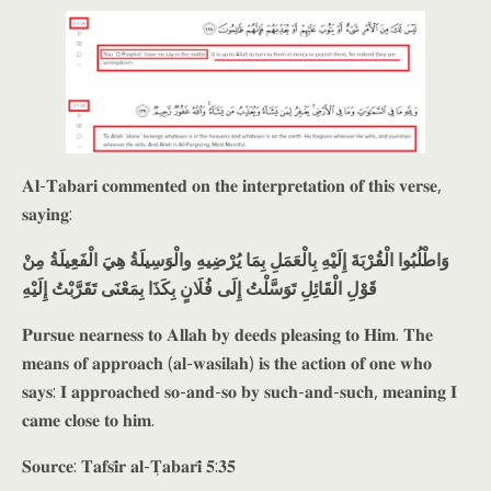
𝐀𝐥-𝐓𝐚𝐛𝐚𝐫𝐢 𝐜𝐨𝐦𝐦𝐞𝐧𝐭𝐞𝐝 𝐨𝐧 𝐭𝐡𝐞 𝐢𝐧𝐭𝐞𝐫𝐩𝐫𝐞𝐭𝐚𝐭𝐢𝐨𝐧 𝐨𝐟 𝐭𝐡𝐢𝐬 𝐯𝐞𝐫𝐬𝐞,
𝐬𝐚𝐲𝐢𝐧𝐠:
وَاطْلُبُوا الْقُرْبَةَ إِلَيْهِ بِالْعَمَلِ بِمَا يُرْضِيهِ والْوَسِيلَةُ هِيَ الْفَعِيلَةُ مِنْ
قَوْلِ الْقَائِلِ تَوَسَّلْتُ إِلَى فُلَانٍ بِكَذَا بِمَعْنَى تَقَرَّبْتُ إِلَيْهِ
𝐏𝐮𝐫𝐬𝐮𝐞 𝐧𝐞𝐚𝐫𝐧𝐞𝐬𝐬 𝐭𝐨 𝐀𝐥𝐥𝐚𝐡 𝐛𝐲 𝐝𝐞𝐞𝐝𝐬 𝐩𝐥𝐞𝐚𝐬𝐢𝐧𝐠 𝐭𝐨 𝐇𝐢𝐦. 𝐓𝐡𝐞
𝐦𝐞𝐚𝐧𝐬 𝐨𝐟 𝐚𝐩𝐩𝐫𝐨𝐚𝐜𝐡 (𝐚𝐥-𝐰𝐚𝐬𝐢𝐥𝐚𝐡) 𝐢𝐬 𝐭𝐡𝐞 𝐚𝐜𝐭𝐢𝐨𝐧 𝐨𝐟 𝐨𝐧𝐞 𝐰𝐡𝐨
𝐬𝐚𝐲𝐬: 𝐈 𝐚𝐩𝐩𝐫𝐨𝐚𝐜𝐡𝐞𝐝 𝐬𝐨-𝐚𝐧𝐝-𝐬𝐨 𝐛𝐲 𝐬𝐮𝐜𝐡-𝐚𝐧𝐝-𝐬𝐮𝐜𝐡, 𝐦𝐞𝐚𝐧𝐢𝐧𝐠 𝐈
𝐜𝐚𝐦𝐞 𝐜𝐥𝐨𝐬𝐞 𝐭𝐨 𝐡𝐢𝐦.
𝐒𝐨𝐮𝐫𝐜𝐞: 𝐓𝐚𝐟𝐬𝐢̄𝐫 𝐚𝐥-𝐓̣𝐚𝐛𝐚𝐫𝐢̄ 𝟓:𝟑𝟓