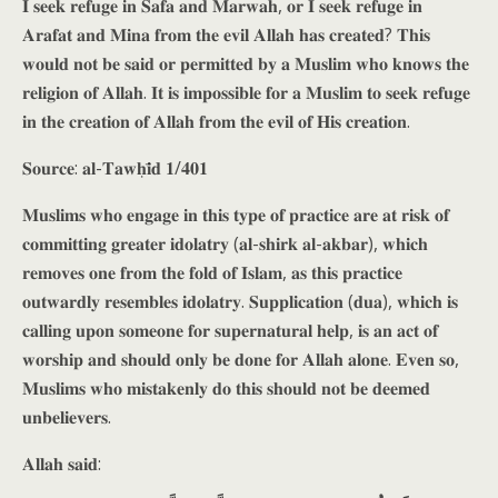
𝐈 𝐬𝐞𝐞𝐤 𝐫𝐞𝐟𝐮𝐠𝐞 𝐢𝐧 𝐒𝐚𝐟𝐚 𝐚𝐧𝐝 𝐌𝐚𝐫𝐰𝐚𝐡, 𝐨𝐫 𝐈 𝐬𝐞𝐞𝐤 𝐫𝐞𝐟𝐮𝐠𝐞 𝐢𝐧
𝐀𝐫𝐚𝐟𝐚𝐭 𝐚𝐧𝐝 𝐌𝐢𝐧𝐚 𝐟𝐫𝐨𝐦 𝐭𝐡𝐞 𝐞𝐯𝐢𝐥 𝐀𝐥𝐥𝐚𝐡 𝐡𝐚𝐬 𝐜𝐫𝐞𝐚𝐭𝐞𝐝? 𝐓𝐡𝐢𝐬
𝐰𝐨𝐮𝐥𝐝 𝐧𝐨𝐭 𝐛𝐞 𝐬𝐚𝐢𝐝 𝐨𝐫 𝐩𝐞𝐫𝐦𝐢𝐭𝐭𝐞𝐝 𝐛𝐲 𝐚 𝐌𝐮𝐬𝐥𝐢𝐦 𝐰𝐡𝐨 𝐤𝐧𝐨𝐰𝐬 𝐭𝐡𝐞
𝐫𝐞𝐥𝐢𝐠𝐢𝐨𝐧 𝐨𝐟 𝐀𝐥𝐥𝐚𝐡. 𝐈𝐭 𝐢𝐬 𝐢𝐦𝐩𝐨𝐬𝐬𝐢𝐛𝐥𝐞 𝐟𝐨𝐫 𝐚 𝐌𝐮𝐬𝐥𝐢𝐦 𝐭𝐨 𝐬𝐞𝐞𝐤 𝐫𝐞𝐟𝐮𝐠𝐞
𝐢𝐧 𝐭𝐡𝐞 𝐜𝐫𝐞𝐚𝐭𝐢𝐨𝐧 𝐨𝐟 𝐀𝐥𝐥𝐚𝐡 𝐟𝐫𝐨𝐦 𝐭𝐡𝐞 𝐞𝐯𝐢𝐥 𝐨𝐟 𝐇𝐢𝐬 𝐜𝐫𝐞𝐚𝐭𝐢𝐨𝐧.
𝐒𝐨𝐮𝐫𝐜𝐞: 𝐚𝐥-𝐓𝐚𝐰𝐡̣𝐢̄𝐝 𝟏/𝟒𝟎𝟏
𝐌𝐮𝐬𝐥𝐢𝐦𝐬 𝐰𝐡𝐨 𝐞𝐧𝐠𝐚𝐠𝐞 𝐢𝐧 𝐭𝐡𝐢𝐬 𝐭𝐲𝐩𝐞 𝐨𝐟 𝐩𝐫𝐚𝐜𝐭𝐢𝐜𝐞 𝐚𝐫𝐞 𝐚𝐭 𝐫𝐢𝐬𝐤 𝐨𝐟
𝐜𝐨𝐦𝐦𝐢𝐭𝐭𝐢𝐧𝐠 𝐠𝐫𝐞𝐚𝐭𝐞𝐫 𝐢𝐝𝐨𝐥𝐚𝐭𝐫𝐲 (𝐚𝐥-𝐬𝐡𝐢𝐫𝐤 𝐚𝐥-𝐚𝐤𝐛𝐚𝐫), 𝐰𝐡𝐢𝐜𝐡
𝐫𝐞𝐦𝐨𝐯𝐞𝐬 𝐨𝐧𝐞 𝐟𝐫𝐨𝐦 𝐭𝐡𝐞 𝐟𝐨𝐥𝐝 𝐨𝐟 𝐈𝐬𝐥𝐚𝐦, 𝐚𝐬 𝐭𝐡𝐢𝐬 𝐩𝐫𝐚𝐜𝐭𝐢𝐜𝐞
𝐨𝐮𝐭𝐰𝐚𝐫𝐝𝐥𝐲 𝐫𝐞𝐬𝐞𝐦𝐛𝐥𝐞𝐬 𝐢𝐝𝐨𝐥𝐚𝐭𝐫𝐲. 𝐒𝐮𝐩𝐩𝐥𝐢𝐜𝐚𝐭𝐢𝐨𝐧 (𝐝𝐮𝐚), 𝐰𝐡𝐢𝐜𝐡 𝐢𝐬
𝐜𝐚𝐥𝐥𝐢𝐧𝐠 𝐮𝐩𝐨𝐧 𝐬𝐨𝐦𝐞𝐨𝐧𝐞 𝐟𝐨𝐫 𝐬𝐮𝐩𝐞𝐫𝐧𝐚𝐭𝐮𝐫𝐚𝐥 𝐡𝐞𝐥𝐩, 𝐢𝐬 𝐚𝐧 𝐚𝐜𝐭 𝐨𝐟
𝐰𝐨𝐫𝐬𝐡𝐢𝐩 𝐚𝐧𝐝 𝐬𝐡𝐨𝐮𝐥𝐝 𝐨𝐧𝐥𝐲 𝐛𝐞 𝐝𝐨𝐧𝐞 𝐟𝐨𝐫 𝐀𝐥𝐥𝐚𝐡 𝐚𝐥𝐨𝐧𝐞. 𝐄𝐯𝐞𝐧 𝐬𝐨,
𝐌𝐮𝐬𝐥𝐢𝐦𝐬 𝐰𝐡𝐨 𝐦𝐢𝐬𝐭𝐚𝐤𝐞𝐧𝐥𝐲 𝐝𝐨 𝐭𝐡𝐢𝐬 𝐬𝐡𝐨𝐮𝐥𝐝 𝐧𝐨𝐭 𝐛𝐞 𝐝𝐞𝐞𝐦𝐞𝐝
𝐮𝐧𝐛𝐞𝐥𝐢𝐞𝐯𝐞𝐫𝐬.
𝐀𝐥𝐥𝐚𝐡 𝐬𝐚𝐢𝐝: