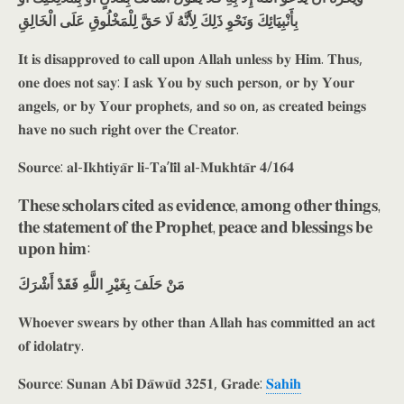
بِأَنْبِيَائِكَ وَنَحْوِ ذَلِكَ لِأَنَّهُ لَا حَقَّ لِلْمَخْلُوقِ عَلَى الْخَالِقِ
𝐈𝐭 𝐢𝐬 𝐝𝐢𝐬𝐚𝐩𝐩𝐫𝐨𝐯𝐞𝐝 𝐭𝐨 𝐜𝐚𝐥𝐥 𝐮𝐩𝐨𝐧 𝐀𝐥𝐥𝐚𝐡 𝐮𝐧𝐥𝐞𝐬𝐬 𝐛𝐲 𝐇𝐢𝐦. 𝐓𝐡𝐮𝐬,
𝐨𝐧𝐞 𝐝𝐨𝐞𝐬 𝐧𝐨𝐭 𝐬𝐚𝐲: 𝐈 𝐚𝐬𝐤 𝐘𝐨𝐮 𝐛𝐲 𝐬𝐮𝐜𝐡 𝐩𝐞𝐫𝐬𝐨𝐧, 𝐨𝐫 𝐛𝐲 𝐘𝐨𝐮𝐫
𝐚𝐧𝐠𝐞𝐥𝐬, 𝐨𝐫 𝐛𝐲 𝐘𝐨𝐮𝐫 𝐩𝐫𝐨𝐩𝐡𝐞𝐭𝐬, 𝐚𝐧𝐝 𝐬𝐨 𝐨𝐧, 𝐚𝐬 𝐜𝐫𝐞𝐚𝐭𝐞𝐝 𝐛𝐞𝐢𝐧𝐠𝐬
𝐡𝐚𝐯𝐞 𝐧𝐨 𝐬𝐮𝐜𝐡 𝐫𝐢𝐠𝐡𝐭 𝐨𝐯𝐞𝐫 𝐭𝐡𝐞 𝐂𝐫𝐞𝐚𝐭𝐨𝐫.
𝐒𝐨𝐮𝐫𝐜𝐞: 𝐚𝐥-𝐈𝐤𝐡𝐭𝐢𝐲𝐚̄𝐫 𝐥𝐢-𝐓𝐚’𝐥𝐢̄𝐥 𝐚𝐥-𝐌𝐮𝐤𝐡𝐭𝐚̄𝐫 𝟒/𝟏𝟔𝟒
𝐓𝐡𝐞𝐬𝐞 𝐬𝐜𝐡𝐨𝐥𝐚𝐫𝐬 𝐜𝐢𝐭𝐞𝐝 𝐚𝐬 𝐞𝐯𝐢𝐝𝐞𝐧𝐜𝐞, 𝐚𝐦𝐨𝐧𝐠 𝐨𝐭𝐡𝐞𝐫 𝐭𝐡𝐢𝐧𝐠𝐬,
𝐭𝐡𝐞 𝐬𝐭𝐚𝐭𝐞𝐦𝐞𝐧𝐭 𝐨𝐟 𝐭𝐡𝐞 𝐏𝐫𝐨𝐩𝐡𝐞𝐭, 𝐩𝐞𝐚𝐜𝐞 𝐚𝐧𝐝 𝐛𝐥𝐞𝐬𝐬𝐢𝐧𝐠𝐬 𝐛𝐞
𝐮𝐩𝐨𝐧 𝐡𝐢𝐦:
مَنْ حَلَفَ بِغَيْرِ اللَّهِ فَقَدْ أَشْرَكَ
𝐖𝐡𝐨𝐞𝐯𝐞𝐫 𝐬𝐰𝐞𝐚𝐫𝐬 𝐛𝐲 𝐨𝐭𝐡𝐞𝐫 𝐭𝐡𝐚𝐧 𝐀𝐥𝐥𝐚𝐡 𝐡𝐚𝐬 𝐜𝐨𝐦𝐦𝐢𝐭𝐭𝐞𝐝 𝐚𝐧 𝐚𝐜𝐭
𝐨𝐟 𝐢𝐝𝐨𝐥𝐚𝐭𝐫𝐲.
𝐒𝐨𝐮𝐫𝐜𝐞: 𝐒𝐮𝐧𝐚𝐧 𝐀𝐛𝐢̄ 𝐃𝐚̄𝐰𝐮̄𝐝 𝟑𝟐𝟓𝟏, 𝐆𝐫𝐚𝐝𝐞:
𝐒𝐚𝐡𝐢𝐡