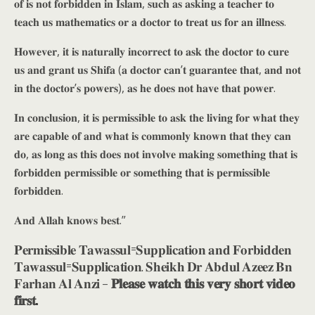
𝐨𝐟 𝐢𝐬 𝐧𝐨𝐭 𝐟𝐨𝐫𝐛𝐢𝐝𝐝𝐞𝐧 𝐢𝐧 𝐈𝐬𝐥𝐚𝐦, 𝐬𝐮𝐜𝐡 𝐚𝐬 𝐚𝐬𝐤𝐢𝐧𝐠 𝐚 𝐭𝐞𝐚𝐜𝐡𝐞𝐫 𝐭𝐨
𝐭𝐞𝐚𝐜𝐡 𝐮𝐬 𝐦𝐚𝐭𝐡𝐞𝐦𝐚𝐭𝐢𝐜𝐬 𝐨𝐫 𝐚 𝐝𝐨𝐜𝐭𝐨𝐫 𝐭𝐨 𝐭𝐫𝐞𝐚𝐭 𝐮𝐬 𝐟𝐨𝐫 𝐚𝐧 𝐢𝐥𝐥𝐧𝐞𝐬𝐬.
𝐇𝐨𝐰𝐞𝐯𝐞𝐫, 𝐢𝐭 𝐢𝐬 𝐧𝐚𝐭𝐮𝐫𝐚𝐥𝐥𝐲 𝐢𝐧𝐜𝐨𝐫𝐫𝐞𝐜𝐭 𝐭𝐨 𝐚𝐬𝐤 𝐭𝐡𝐞 𝐝𝐨𝐜𝐭𝐨𝐫 𝐭𝐨 𝐜𝐮𝐫𝐞
𝐮𝐬 𝐚𝐧𝐝 𝐠𝐫𝐚𝐧𝐭 𝐮𝐬 𝐒𝐡𝐢𝐟𝐚 (𝐚 𝐝𝐨𝐜𝐭𝐨𝐫 𝐜𝐚𝐧’𝐭 𝐠𝐮𝐚𝐫𝐚𝐧𝐭𝐞𝐞 𝐭𝐡𝐚𝐭, 𝐚𝐧𝐝 𝐧𝐨𝐭
𝐢𝐧 𝐭𝐡𝐞 𝐝𝐨𝐜𝐭𝐨𝐫’𝐬 𝐩𝐨𝐰𝐞𝐫𝐬), 𝐚𝐬 𝐡𝐞 𝐝𝐨𝐞𝐬 𝐧𝐨𝐭 𝐡𝐚𝐯𝐞 𝐭𝐡𝐚𝐭 𝐩𝐨𝐰𝐞𝐫.
𝐈𝐧 𝐜𝐨𝐧𝐜𝐥𝐮𝐬𝐢𝐨𝐧, 𝐢𝐭 𝐢𝐬 𝐩𝐞𝐫𝐦𝐢𝐬𝐬𝐢𝐛𝐥𝐞 𝐭𝐨 𝐚𝐬𝐤 𝐭𝐡𝐞 𝐥𝐢𝐯𝐢𝐧𝐠 𝐟𝐨𝐫 𝐰𝐡𝐚𝐭 𝐭𝐡𝐞𝐲
𝐚𝐫𝐞 𝐜𝐚𝐩𝐚𝐛𝐥𝐞 𝐨𝐟 𝐚𝐧𝐝 𝐰𝐡𝐚𝐭 𝐢𝐬 𝐜𝐨𝐦𝐦𝐨𝐧𝐥𝐲 𝐤𝐧𝐨𝐰𝐧 𝐭𝐡𝐚𝐭 𝐭𝐡𝐞𝐲 𝐜𝐚𝐧
𝐝𝐨, 𝐚𝐬 𝐥𝐨𝐧𝐠 𝐚𝐬 𝐭𝐡𝐢𝐬 𝐝𝐨𝐞𝐬 𝐧𝐨𝐭 𝐢𝐧𝐯𝐨𝐥𝐯𝐞 𝐦𝐚𝐤𝐢𝐧𝐠 𝐬𝐨𝐦𝐞𝐭𝐡𝐢𝐧𝐠 𝐭𝐡𝐚𝐭 𝐢𝐬
𝐟𝐨𝐫𝐛𝐢𝐝𝐝𝐞𝐧 𝐩𝐞𝐫𝐦𝐢𝐬𝐬𝐢𝐛𝐥𝐞 𝐨𝐫 𝐬𝐨𝐦𝐞𝐭𝐡𝐢𝐧𝐠 𝐭𝐡𝐚𝐭 𝐢𝐬 𝐩𝐞𝐫𝐦𝐢𝐬𝐬𝐢𝐛𝐥𝐞
𝐟𝐨𝐫𝐛𝐢𝐝𝐝𝐞𝐧.
𝐀𝐧𝐝 𝐀𝐥𝐥𝐚𝐡 𝐤𝐧𝐨𝐰𝐬 𝐛𝐞𝐬𝐭.”
𝐏𝐞𝐫𝐦𝐢𝐬𝐬𝐢𝐛𝐥𝐞 𝐓𝐚𝐰𝐚𝐬𝐬𝐮𝐥=𝐒𝐮𝐩𝐩𝐥𝐢𝐜𝐚𝐭𝐢𝐨𝐧 𝐚𝐧𝐝 𝐅𝐨𝐫𝐛𝐢𝐝𝐝𝐞𝐧
𝐓𝐚𝐰𝐚𝐬𝐬𝐮𝐥=𝐒𝐮𝐩𝐩𝐥𝐢𝐜𝐚𝐭𝐢𝐨𝐧. 𝐒𝐡𝐞𝐢𝐤𝐡 𝐃𝐫 𝐀𝐛𝐝𝐮𝐥 𝐀𝐳𝐞𝐞𝐳 𝐁𝐧
𝐅𝐚𝐫𝐡𝐚𝐧 𝐀𝐥 𝐀𝐧𝐳𝐢 –
𝐏𝐥𝐞𝐚𝐬𝐞 𝐰𝐚𝐭𝐜𝐡 𝐭𝐡𝐢𝐬 𝐯𝐞𝐫𝐲 𝐬𝐡𝐨𝐫𝐭 𝐯𝐢𝐝𝐞𝐨
𝐟𝐢𝐫𝐬𝐭.