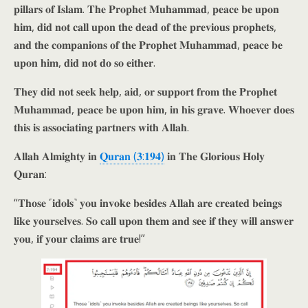
𝐩𝐢𝐥𝐥𝐚𝐫𝐬 𝐨𝐟 𝐈𝐬𝐥𝐚𝐦. 𝐓𝐡𝐞 𝐏𝐫𝐨𝐩𝐡𝐞𝐭 𝐌𝐮𝐡𝐚𝐦𝐦𝐚𝐝, 𝐩𝐞𝐚𝐜𝐞 𝐛𝐞 𝐮𝐩𝐨𝐧
𝐡𝐢𝐦, 𝐝𝐢𝐝 𝐧𝐨𝐭 𝐜𝐚𝐥𝐥 𝐮𝐩𝐨𝐧 𝐭𝐡𝐞 𝐝𝐞𝐚𝐝 𝐨𝐟 𝐭𝐡𝐞 𝐩𝐫𝐞𝐯𝐢𝐨𝐮𝐬 𝐩𝐫𝐨𝐩𝐡𝐞𝐭𝐬,
𝐚𝐧𝐝 𝐭𝐡𝐞 𝐜𝐨𝐦𝐩𝐚𝐧𝐢𝐨𝐧𝐬 𝐨𝐟 𝐭𝐡𝐞 𝐏𝐫𝐨𝐩𝐡𝐞𝐭 𝐌𝐮𝐡𝐚𝐦𝐦𝐚𝐝, 𝐩𝐞𝐚𝐜𝐞 𝐛𝐞
𝐮𝐩𝐨𝐧 𝐡𝐢𝐦, 𝐝𝐢𝐝 𝐧𝐨𝐭 𝐝𝐨 𝐬𝐨 𝐞𝐢𝐭𝐡𝐞𝐫.
𝐓𝐡𝐞𝐲 𝐝𝐢𝐝 𝐧𝐨𝐭 𝐬𝐞𝐞𝐤 𝐡𝐞𝐥𝐩, 𝐚𝐢𝐝, 𝐨𝐫 𝐬𝐮𝐩𝐩𝐨𝐫𝐭 𝐟𝐫𝐨𝐦 𝐭𝐡𝐞 𝐏𝐫𝐨𝐩𝐡𝐞𝐭
𝐌𝐮𝐡𝐚𝐦𝐦𝐚𝐝, 𝐩𝐞𝐚𝐜𝐞 𝐛𝐞 𝐮𝐩𝐨𝐧 𝐡𝐢𝐦, 𝐢𝐧 𝐡𝐢𝐬 𝐠𝐫𝐚𝐯𝐞. 𝐖𝐡𝐨𝐞𝐯𝐞𝐫 𝐝𝐨𝐞𝐬
𝐭𝐡𝐢𝐬 𝐢𝐬 𝐚𝐬𝐬𝐨𝐜𝐢𝐚𝐭𝐢𝐧𝐠 𝐩𝐚𝐫𝐭𝐧𝐞𝐫𝐬 𝐰𝐢𝐭𝐡 𝐀𝐥𝐥𝐚𝐡.
𝐀𝐥𝐥𝐚𝐡 𝐀𝐥𝐦𝐢𝐠𝐡𝐭𝐲 𝐢𝐧
𝐐𝐮𝐫𝐚𝐧 (𝟑:𝟏𝟗𝟒)
𝐢𝐧 𝐓𝐡𝐞 𝐆𝐥𝐨𝐫𝐢𝐨𝐮𝐬 𝐇𝐨𝐥𝐲
𝐐𝐮𝐫𝐚𝐧:
“𝐓𝐡𝐨𝐬𝐞 ˹𝐢𝐝𝐨𝐥𝐬˺ 𝐲𝐨𝐮 𝐢𝐧𝐯𝐨𝐤𝐞 𝐛𝐞𝐬𝐢𝐝𝐞𝐬 𝐀𝐥𝐥𝐚𝐡 𝐚𝐫𝐞 𝐜𝐫𝐞𝐚𝐭𝐞𝐝 𝐛𝐞𝐢𝐧𝐠𝐬
𝐥𝐢𝐤𝐞 𝐲𝐨𝐮𝐫𝐬𝐞𝐥𝐯𝐞𝐬. 𝐒𝐨 𝐜𝐚𝐥𝐥 𝐮𝐩𝐨𝐧 𝐭𝐡𝐞𝐦 𝐚𝐧𝐝 𝐬𝐞𝐞 𝐢𝐟 𝐭𝐡𝐞𝐲 𝐰𝐢𝐥𝐥 𝐚𝐧𝐬𝐰𝐞𝐫
𝐲𝐨𝐮, 𝐢𝐟 𝐲𝐨𝐮𝐫 𝐜𝐥𝐚𝐢𝐦𝐬 𝐚𝐫𝐞 𝐭𝐫𝐮𝐞!”