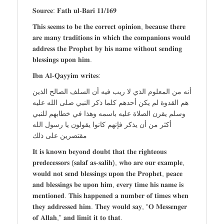
𝐒𝐨𝐮𝐫𝐜𝐞: 𝐅𝐚𝐭𝐡 𝐮𝐥-𝐁𝐚𝐫𝐢 𝟏𝟏/𝟏𝟔𝟗
𝐓𝐡𝐢𝐬 𝐬𝐞𝐞𝐦𝐬 𝐭𝐨 𝐛𝐞 𝐭𝐡𝐞 𝐜𝐨𝐫𝐫𝐞𝐜𝐭 𝐨𝐩𝐢𝐧𝐢𝐨𝐧, 𝐛𝐞𝐜𝐚𝐮𝐬𝐞 𝐭𝐡𝐞𝐫𝐞
𝐚𝐫𝐞 𝐦𝐚𝐧𝐲 𝐭𝐫𝐚𝐝𝐢𝐭𝐢𝐨𝐧𝐬 𝐢𝐧 𝐰𝐡𝐢𝐜𝐡 𝐭𝐡𝐞 𝐜𝐨𝐦𝐩𝐚𝐧𝐢𝐨𝐧𝐬 𝐰𝐨𝐮𝐥𝐝
𝐚𝐝𝐝𝐫𝐞𝐬𝐬 𝐭𝐡𝐞 𝐏𝐫𝐨𝐩𝐡𝐞𝐭 𝐛𝐲 𝐡𝐢𝐬 𝐧𝐚𝐦𝐞 𝐰𝐢𝐭𝐡𝐨𝐮𝐭 𝐬𝐞𝐧𝐝𝐢𝐧𝐠
𝐛𝐥𝐞𝐬𝐬𝐢𝐧𝐠𝐬 𝐮𝐩𝐨𝐧 𝐡𝐢𝐦.
𝐈𝐛𝐧 𝐀𝐥-𝐐𝐚𝐲𝐲𝐢𝐦 𝐰𝐫𝐢𝐭𝐞𝐬:
أنه من المعلوم الذي لا ريب فيه أن السلف الصالح الذين
هم القدوة لم يكن أحدهم كلما ذكر النبي صلى الله عليه
وسلم يقرن الصلاة عليه باسمه وهذا في خطابهم للنبي
أكثر من أن يذكر فإنهم كانوا يقولون يا رسول الله
مقتصرين على ذلك
𝐈𝐭 𝐢𝐬 𝐤𝐧𝐨𝐰𝐧 𝐛𝐞𝐲𝐨𝐧𝐝 𝐝𝐨𝐮𝐛𝐭 𝐭𝐡𝐚𝐭 𝐭𝐡𝐞 𝐫𝐢𝐠𝐡𝐭𝐞𝐨𝐮𝐬
𝐩𝐫𝐞𝐝𝐞𝐜𝐞𝐬𝐬𝐨𝐫𝐬 (𝐬𝐚𝐥𝐚𝐟 𝐚𝐬-𝐬𝐚𝐥𝐢𝐡), 𝐰𝐡𝐨 𝐚𝐫𝐞 𝐨𝐮𝐫 𝐞𝐱𝐚𝐦𝐩𝐥𝐞,
𝐰𝐨𝐮𝐥𝐝 𝐧𝐨𝐭 𝐬𝐞𝐧𝐝 𝐛𝐥𝐞𝐬𝐬𝐢𝐧𝐠𝐬 𝐮𝐩𝐨𝐧 𝐭𝐡𝐞 𝐏𝐫𝐨𝐩𝐡𝐞𝐭, 𝐩𝐞𝐚𝐜𝐞
𝐚𝐧𝐝 𝐛𝐥𝐞𝐬𝐬𝐢𝐧𝐠𝐬 𝐛𝐞 𝐮𝐩𝐨𝐧 𝐡𝐢𝐦, 𝐞𝐯𝐞𝐫𝐲 𝐭𝐢𝐦𝐞 𝐡𝐢𝐬 𝐧𝐚𝐦𝐞 𝐢𝐬
𝐦𝐞𝐧𝐭𝐢𝐨𝐧𝐞𝐝. 𝐓𝐡𝐢𝐬 𝐡𝐚𝐩𝐩𝐞𝐧𝐞𝐝 𝐚 𝐧𝐮𝐦𝐛𝐞𝐫 𝐨𝐟 𝐭𝐢𝐦𝐞𝐬 𝐰𝐡𝐞𝐧
𝐭𝐡𝐞𝐲 𝐚𝐝𝐝𝐫𝐞𝐬𝐬𝐞𝐝 𝐡𝐢𝐦. 𝐓𝐡𝐞𝐲 𝐰𝐨𝐮𝐥𝐝 𝐬𝐚𝐲, “𝐎 𝐌𝐞𝐬𝐬𝐞𝐧𝐠𝐞𝐫
𝐨𝐟 𝐀𝐥𝐥𝐚𝐡,” 𝐚𝐧𝐝 𝐥𝐢𝐦𝐢𝐭 𝐢𝐭 𝐭𝐨 𝐭𝐡𝐚𝐭.