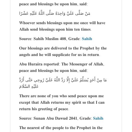
𝐩𝐞𝐚𝐜𝐞 𝐚𝐧𝐝 𝐛𝐥𝐞𝐬𝐬𝐢𝐧𝐠𝐬 𝐛𝐞 𝐮𝐩𝐨𝐧 𝐡𝐢𝐦, 𝐬𝐚𝐢𝐝:
مَنْ صَلَّى عَلَيَّ وَاحِدَةً صَلَّى اللَّهُ عَلَيْهِ عَشْرًا
𝐖𝐡𝐨𝐞𝐯𝐞𝐫 𝐬𝐞𝐧𝐝𝐬 𝐛𝐥𝐞𝐬𝐬𝐢𝐧𝐠𝐬 𝐮𝐩𝐨𝐧 𝐦𝐞 𝐨𝐧𝐜𝐞 𝐰𝐢𝐥𝐥 𝐡𝐚𝐯𝐞
𝐀𝐥𝐥𝐚𝐡 𝐬𝐞𝐧𝐝 𝐛𝐥𝐞𝐬𝐬𝐢𝐧𝐠𝐬 𝐮𝐩𝐨𝐧 𝐡𝐢𝐦 𝐭𝐞𝐧 𝐭𝐢𝐦𝐞𝐬.
𝐒𝐨𝐮𝐫𝐜𝐞: 𝐒𝐚𝐡𝐢𝐡 𝐌𝐮𝐬𝐥𝐢𝐦 𝟒𝟎𝟖, 𝐆𝐫𝐚𝐝𝐞:
𝐒𝐚𝐡𝐢𝐡
𝐎𝐮𝐫 𝐛𝐥𝐞𝐬𝐬𝐢𝐧𝐠𝐬 𝐚𝐫𝐞 𝐝𝐞𝐥𝐢𝐯𝐞𝐫𝐞𝐝 𝐭𝐨 𝐭𝐡𝐞 𝐏𝐫𝐨𝐩𝐡𝐞𝐭 𝐛𝐲 𝐭𝐡𝐞
𝐚𝐧𝐠𝐞𝐥𝐬 𝐚𝐧𝐝 𝐡𝐞 𝐰𝐢𝐥𝐥 𝐬𝐮𝐩𝐩𝐥𝐢𝐜𝐚𝐭𝐞 𝐟𝐨𝐫 𝐮𝐬 𝐢𝐧 𝐫𝐞𝐭𝐮𝐫𝐧.
𝐀𝐛𝐮 𝐇𝐮𝐫𝐚𝐢𝐫𝐚 𝐫𝐞𝐩𝐨𝐫𝐭𝐞𝐝: 𝐓𝐡𝐞 𝐌𝐞𝐬𝐬𝐞𝐧𝐠𝐞𝐫 𝐨𝐟 𝐀𝐥𝐥𝐚𝐡,
𝐩𝐞𝐚𝐜𝐞 𝐚𝐧𝐝 𝐛𝐥𝐞𝐬𝐬𝐢𝐧𝐠𝐬 𝐛𝐞 𝐮𝐩𝐨𝐧 𝐡𝐢𝐦, 𝐬𝐚𝐢𝐝:
مَا مِنْ أَحَدٍ يُسَلِّمُ عَلَيَّ إِلَّا رَدَّ اللَّهُ عَلَيَّ رُوحِي حَتَّى أَرُدَّ
عَلَيْهِ السَّلَامَ
𝐓𝐡𝐞𝐫𝐞 𝐚𝐫𝐞 𝐧𝐨𝐧𝐞 𝐨𝐟 𝐲𝐨𝐮 𝐰𝐡𝐨 𝐬𝐞𝐧𝐝 𝐩𝐞𝐚𝐜𝐞 𝐮𝐩𝐨𝐧 𝐦𝐞
𝐞𝐱𝐜𝐞𝐩𝐭 𝐭𝐡𝐚𝐭 𝐀𝐥𝐥𝐚𝐡 𝐫𝐞𝐭𝐮𝐫𝐧𝐬 𝐦𝐲 𝐬𝐩𝐢𝐫𝐢𝐭 𝐬𝐨 𝐭𝐡𝐚𝐭 𝐈 𝐜𝐚𝐧
𝐫𝐞𝐭𝐮𝐫𝐧 𝐡𝐢𝐬 𝐠𝐫𝐞𝐞𝐭𝐢𝐧𝐠 𝐨𝐟 𝐩𝐞𝐚𝐜𝐞.
𝐒𝐨𝐮𝐫𝐜𝐞: 𝐒𝐮𝐧𝐚𝐧 𝐀𝐛𝐮 𝐃𝐚𝐰𝐮𝐝 𝟐𝟎𝟒𝟏, 𝐆𝐫𝐚𝐝𝐞:
𝐒𝐚𝐡𝐢𝐡
𝐓𝐡𝐞 𝐧𝐞𝐚𝐫𝐞𝐬𝐭 𝐨𝐟 𝐭𝐡𝐞 𝐩𝐞𝐨𝐩𝐥𝐞 𝐭𝐨 𝐭𝐡𝐞 𝐏𝐫𝐨𝐩𝐡𝐞𝐭 𝐢𝐧 𝐭𝐡𝐞