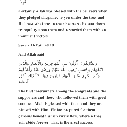
قَرِيبًا
𝐂𝐞𝐫𝐭𝐚𝐢𝐧𝐥𝐲 𝐀𝐥𝐥𝐚𝐡 𝐰𝐚𝐬 𝐩𝐥𝐞𝐚𝐬𝐞𝐝 𝐰𝐢𝐭𝐡 𝐭𝐡𝐞 𝐛𝐞𝐥𝐢𝐞𝐯𝐞𝐫𝐬 𝐰𝐡𝐞𝐧
𝐭𝐡𝐞𝐲 𝐩𝐥𝐞𝐝𝐠𝐞𝐝 𝐚𝐥𝐥𝐞𝐠𝐢𝐚𝐧𝐜𝐞 𝐭𝐨 𝐲𝐨𝐮 𝐮𝐧𝐝𝐞𝐫 𝐭𝐡𝐞 𝐭𝐫𝐞𝐞, 𝐚𝐧𝐝
𝐇𝐞 𝐤𝐧𝐞𝐰 𝐰𝐡𝐚𝐭 𝐰𝐚𝐬 𝐢𝐧 𝐭𝐡𝐞𝐢𝐫 𝐡𝐞𝐚𝐫𝐭𝐬 𝐬𝐨 𝐇𝐞 𝐬𝐞𝐧𝐭 𝐝𝐨𝐰𝐧
𝐭𝐫𝐚𝐧𝐪𝐮𝐢𝐥𝐢𝐭𝐲 𝐮𝐩𝐨𝐧 𝐭𝐡𝐞𝐦 𝐚𝐧𝐝 𝐫𝐞𝐰𝐚𝐫𝐝𝐞𝐝 𝐭𝐡𝐞𝐦 𝐰𝐢𝐭𝐡 𝐚𝐧
𝐢𝐦𝐦𝐢𝐧𝐞𝐧𝐭 𝐯𝐢𝐜𝐭𝐨𝐫𝐲.
𝐒𝐮𝐫𝐚𝐡 𝐀𝐥-𝐅𝐚𝐭𝐡 𝟒𝟖:𝟏𝟖
𝐀𝐧𝐝 𝐀𝐥𝐥𝐚𝐡 𝐬𝐚𝐢𝐝:
وَالسَّابِقُونَ الْأَوَّلُونَ مِنَ الْمُهَاجِرِينَ وَالْأَنصَارِ وَالَّذِينَ
اتَّبَعُوهُم بِإِحْسَانٍ رَّضِيَ اللَّهُ عَنْهُمْ وَرَضُوا عَنْهُ وَأَعَدَّ لَهُمْ
جَنَّاتٍ تَجْرِي تَحْتَهَا الْأَنْهَارُ خَالِدِينَ فِيهَا أَبَدًا ۚ ذَٰلِكَ الْفَوْزُ
الْعَظِيمُ
𝐓𝐡𝐞 𝐟𝐢𝐫𝐬𝐭 𝐟𝐨𝐫𝐞𝐫𝐮𝐧𝐧𝐞𝐫𝐬 𝐚𝐦𝐨𝐧𝐠 𝐭𝐡𝐞 𝐞𝐦𝐢𝐠𝐫𝐚𝐧𝐭𝐬 𝐚𝐧𝐝 𝐭𝐡𝐞
𝐬𝐮𝐩𝐩𝐨𝐫𝐭𝐞𝐫𝐬 𝐚𝐧𝐝 𝐭𝐡𝐨𝐬𝐞 𝐰𝐡𝐨 𝐟𝐨𝐥𝐥𝐨𝐰𝐞𝐝 𝐭𝐡𝐞𝐦 𝐰𝐢𝐭𝐡 𝐠𝐨𝐨𝐝
𝐜𝐨𝐧𝐝𝐮𝐜𝐭, 𝐀𝐥𝐥𝐚𝐡 𝐢𝐬 𝐩𝐥𝐞𝐚𝐬𝐞𝐝 𝐰𝐢𝐭𝐡 𝐭𝐡𝐞𝐦 𝐚𝐧𝐝 𝐭𝐡𝐞𝐲 𝐚𝐫𝐞
𝐩𝐥𝐞𝐚𝐬𝐞𝐝 𝐰𝐢𝐭𝐡 𝐇𝐢𝐦. 𝐇𝐞 𝐡𝐚𝐬 𝐩𝐫𝐞𝐩𝐚𝐫𝐞𝐝 𝐟𝐨𝐫 𝐭𝐡𝐞𝐦
𝐠𝐚𝐫𝐝𝐞𝐧𝐬 𝐛𝐞𝐧𝐞𝐚𝐭𝐡 𝐰𝐡𝐢𝐜𝐡 𝐫𝐢𝐯𝐞𝐫𝐬 𝐟𝐥𝐨𝐰, 𝐰𝐡𝐞𝐫𝐞𝐢𝐧 𝐭𝐡𝐞𝐲
𝐰𝐢𝐥𝐥 𝐚𝐛𝐢𝐝𝐞 𝐟𝐨𝐫𝐞𝐯𝐞𝐫. 𝐓𝐡𝐚𝐭 𝐢𝐬 𝐭𝐡𝐞 𝐠𝐫𝐞𝐚𝐭 𝐬𝐮𝐜𝐜𝐞𝐬𝐬.