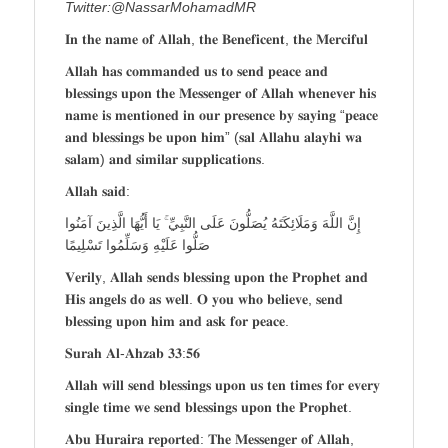
Twitter:@NassarMohamadMR
𝐈𝐧 𝐭𝐡𝐞 𝐧𝐚𝐦𝐞 𝐨𝐟 𝐀𝐥𝐥𝐚𝐡, 𝐭𝐡𝐞 𝐁𝐞𝐧𝐞𝐟𝐢𝐜𝐞𝐧𝐭, 𝐭𝐡𝐞 𝐌𝐞𝐫𝐜𝐢𝐟𝐮𝐥
𝐀𝐥𝐥𝐚𝐡 𝐡𝐚𝐬 𝐜𝐨𝐦𝐦𝐚𝐧𝐝𝐞𝐝 𝐮𝐬 𝐭𝐨 𝐬𝐞𝐧𝐝 𝐩𝐞𝐚𝐜𝐞 𝐚𝐧𝐝
𝐛𝐥𝐞𝐬𝐬𝐢𝐧𝐠𝐬 𝐮𝐩𝐨𝐧 𝐭𝐡𝐞 𝐌𝐞𝐬𝐬𝐞𝐧𝐠𝐞𝐫 𝐨𝐟 𝐀𝐥𝐥𝐚𝐡 𝐰𝐡𝐞𝐧𝐞𝐯𝐞𝐫 𝐡𝐢𝐬
𝐧𝐚𝐦𝐞 𝐢𝐬 𝐦𝐞𝐧𝐭𝐢𝐨𝐧𝐞𝐝 𝐢𝐧 𝐨𝐮𝐫 𝐩𝐫𝐞𝐬𝐞𝐧𝐜𝐞 𝐛𝐲 𝐬𝐚𝐲𝐢𝐧𝐠 “𝐩𝐞𝐚𝐜𝐞
𝐚𝐧𝐝 𝐛𝐥𝐞𝐬𝐬𝐢𝐧𝐠𝐬 𝐛𝐞 𝐮𝐩𝐨𝐧 𝐡𝐢𝐦” (𝐬𝐚𝐥 𝐀𝐥𝐥𝐚𝐡𝐮 𝐚𝐥𝐚𝐲𝐡𝐢 𝐰𝐚
𝐬𝐚𝐥𝐚𝐦) 𝐚𝐧𝐝 𝐬𝐢𝐦𝐢𝐥𝐚𝐫 𝐬𝐮𝐩𝐩𝐥𝐢𝐜𝐚𝐭𝐢𝐨𝐧𝐬.
𝐀𝐥𝐥𝐚𝐡 𝐬𝐚𝐢𝐝:
إِنَّ اللَّهَ وَمَلَائِكَتَهُ يُصَلُّونَ عَلَى النَّبِيِّ ۚ يَا أَيُّهَا الَّذِينَ آمَنُوا
صَلُّوا عَلَيْهِ وَسَلِّمُوا تَسْلِيمًا
𝐕𝐞𝐫𝐢𝐥𝐲, 𝐀𝐥𝐥𝐚𝐡 𝐬𝐞𝐧𝐝𝐬 𝐛𝐥𝐞𝐬𝐬𝐢𝐧𝐠 𝐮𝐩𝐨𝐧 𝐭𝐡𝐞 𝐏𝐫𝐨𝐩𝐡𝐞𝐭 𝐚𝐧𝐝
𝐇𝐢𝐬 𝐚𝐧𝐠𝐞𝐥𝐬 𝐝𝐨 𝐚𝐬 𝐰𝐞𝐥𝐥. 𝐎 𝐲𝐨𝐮 𝐰𝐡𝐨 𝐛𝐞𝐥𝐢𝐞𝐯𝐞, 𝐬𝐞𝐧𝐝
𝐛𝐥𝐞𝐬𝐬𝐢𝐧𝐠 𝐮𝐩𝐨𝐧 𝐡𝐢𝐦 𝐚𝐧𝐝 𝐚𝐬𝐤 𝐟𝐨𝐫 𝐩𝐞𝐚𝐜𝐞.
𝐒𝐮𝐫𝐚𝐡 𝐀𝐥-𝐀𝐡𝐳𝐚𝐛 𝟑𝟑:𝟓𝟔
𝐀𝐥𝐥𝐚𝐡 𝐰𝐢𝐥𝐥 𝐬𝐞𝐧𝐝 𝐛𝐥𝐞𝐬𝐬𝐢𝐧𝐠𝐬 𝐮𝐩𝐨𝐧 𝐮𝐬 𝐭𝐞𝐧 𝐭𝐢𝐦𝐞𝐬 𝐟𝐨𝐫 𝐞𝐯𝐞𝐫𝐲
𝐬𝐢𝐧𝐠𝐥𝐞 𝐭𝐢𝐦𝐞 𝐰𝐞 𝐬𝐞𝐧𝐝 𝐛𝐥𝐞𝐬𝐬𝐢𝐧𝐠𝐬 𝐮𝐩𝐨𝐧 𝐭𝐡𝐞 𝐏𝐫𝐨𝐩𝐡𝐞𝐭.
𝐀𝐛𝐮 𝐇𝐮𝐫𝐚𝐢𝐫𝐚 𝐫𝐞𝐩𝐨𝐫𝐭𝐞𝐝: 𝐓𝐡𝐞 𝐌𝐞𝐬𝐬𝐞𝐧𝐠𝐞𝐫 𝐨𝐟 𝐀𝐥𝐥𝐚𝐡,