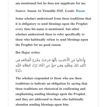
𝐚𝐦 𝐦𝐞𝐧𝐭𝐢𝐨𝐧𝐞𝐝 𝐛𝐮𝐭 𝐡𝐞 𝐝𝐨𝐞𝐬 𝐧𝐨𝐭 𝐬𝐮𝐩𝐩𝐥𝐢𝐜𝐚𝐭𝐞 𝐟𝐨𝐫 𝐦𝐞.
𝐒𝐨𝐮𝐫𝐜𝐞: 𝐒𝐮𝐧𝐚𝐧 𝐀𝐭-𝐓𝐢𝐫𝐦𝐢𝐝𝐡𝐢 𝟑𝟓𝟒𝟓, 𝐆𝐫𝐚𝐝𝐞:
𝐇𝐚𝐬𝐚𝐧
𝐒𝐨𝐦𝐞 𝐬𝐜𝐡𝐨𝐥𝐚𝐫𝐬 𝐮𝐧𝐝𝐞𝐫𝐬𝐭𝐨𝐨𝐝 𝐟𝐫𝐨𝐦 𝐭𝐡𝐞𝐬𝐞 𝐭𝐫𝐚𝐝𝐢𝐭𝐢𝐨𝐧𝐬 𝐭𝐡𝐚𝐭
𝐢𝐭 𝐢𝐬 𝐨𝐛𝐥𝐢𝐠𝐚𝐭𝐨𝐫𝐲 𝐭𝐨 𝐬𝐞𝐧𝐝 𝐛𝐥𝐞𝐬𝐬𝐢𝐧𝐠𝐬 𝐮𝐩𝐨𝐧 𝐭𝐡𝐞 𝐏𝐫𝐨𝐩𝐡𝐞𝐭
𝐞𝐯𝐞𝐫𝐲 𝐭𝐢𝐦𝐞 𝐡𝐢𝐬 𝐧𝐚𝐦𝐞 𝐢𝐬 𝐦𝐞𝐧𝐭𝐢𝐨𝐧𝐞𝐝, 𝐛𝐮𝐭 𝐨𝐭𝐡𝐞𝐫
𝐬𝐜𝐡𝐨𝐥𝐚𝐫𝐬 𝐮𝐧𝐝𝐞𝐫𝐬𝐭𝐨𝐨𝐝 𝐭𝐡𝐞𝐬𝐞 𝐭𝐨 𝐫𝐞𝐟𝐞𝐫 𝐬𝐩𝐞𝐜𝐢𝐟𝐢𝐜𝐚𝐥𝐥𝐲 𝐭𝐨
𝐭𝐡𝐨𝐬𝐞 𝐰𝐡𝐨 𝐡𝐚𝐛𝐢𝐭𝐮𝐚𝐥𝐥𝐲 𝐫𝐞𝐟𝐮𝐬𝐞 𝐭𝐨 𝐬𝐞𝐧𝐝 𝐛𝐥𝐞𝐬𝐬𝐢𝐧𝐠𝐬 𝐮𝐩𝐨𝐧
𝐭𝐡𝐞 𝐏𝐫𝐨𝐩𝐡𝐞𝐭 𝐟𝐨𝐫 𝐧𝐨 𝐠𝐨𝐨𝐝 𝐫𝐞𝐚𝐬𝐨𝐧.
𝐈𝐛𝐧 𝐇𝐚𝐣𝐚𝐫 𝐰𝐫𝐢𝐭𝐞𝐬:
وَأَجَابُوا عَنِ الْأَحَادِيثِ بِأَنَّهَا خَرَجَتْ مَخْرَجَ الْمُبَالَغَةِ فِي
تَأْكِيدِ ذَلِكَ وَطَلَبِهِ وَفِي حَقِّ مَنِ اعْتَادَ تَرْكَ الصَّلَاةِ عَلَيْهِ
دَيْدَنًا
𝐓𝐡𝐞 𝐬𝐜𝐡𝐨𝐥𝐚𝐫𝐬 𝐫𝐞𝐬𝐩𝐨𝐧𝐝𝐞𝐝 𝐭𝐨 𝐭𝐡𝐨𝐬𝐞 𝐰𝐡𝐨 𝐮𝐬𝐞 𝐭𝐡𝐞𝐬𝐞
𝐭𝐫𝐚𝐝𝐢𝐭𝐢𝐨𝐧𝐬 𝐭𝐨 𝐢𝐧𝐝𝐢𝐜𝐚𝐭𝐞 𝐚𝐧 𝐨𝐛𝐥𝐢𝐠𝐚𝐭𝐢𝐨𝐧 𝐛𝐲 𝐬𝐚𝐲𝐢𝐧𝐠 𝐭𝐡𝐚𝐭
𝐭𝐡𝐞𝐬𝐞 𝐭𝐫𝐚𝐝𝐢𝐭𝐢𝐨𝐧𝐬 𝐚𝐫𝐞 𝐫𝐡𝐞𝐭𝐨𝐫𝐢𝐜𝐚𝐥 𝐢𝐧 𝐜𝐨𝐧𝐟𝐢𝐫𝐦𝐢𝐧𝐠 𝐚𝐧𝐝
𝐞𝐦𝐩𝐡𝐚𝐬𝐢𝐳𝐢𝐧𝐠 𝐬𝐞𝐧𝐝𝐢𝐧𝐠 𝐛𝐥𝐞𝐬𝐬𝐢𝐧𝐠𝐬 𝐮𝐩𝐨𝐧 𝐭𝐡𝐞 𝐏𝐫𝐨𝐩𝐡𝐞𝐭,
𝐚𝐧𝐝 𝐭𝐡𝐞𝐲 𝐚𝐫𝐞 𝐚𝐝𝐝𝐫𝐞𝐬𝐬𝐞𝐝 𝐭𝐨 𝐭𝐡𝐨𝐬𝐞 𝐰𝐡𝐨 𝐡𝐚𝐛𝐢𝐭𝐮𝐚𝐥𝐥𝐲
𝐚𝐛𝐚𝐧𝐝𝐨𝐧 𝐬𝐞𝐧𝐝𝐢𝐧𝐠 𝐛𝐥𝐞𝐬𝐬𝐢𝐧𝐠𝐬 𝐮𝐩𝐨𝐧 𝐡𝐢𝐦.