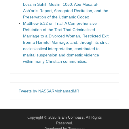
Loss in Sahih Muslim 1050: Abu Musa al-
Ash‘ari’s Report, Abrogated Recitation, and the
Preservation of the Uthmanic Codex
Matthew 5:32 on Trial: A Comprehensive
Refutation of the Text That Criminalised
Marriage to a Divorced Woman, Restricted Exit
from a Harmful Marriage, and, through its strict
ecclesiastical interpretation, contributed to
marital suspension and domestic violence
within many Christian communities.
Tweets by NASSARMohamadMR
Copyright © 2026
Islam Compass
. All Rights
Reserved.
Developed by Tesseract