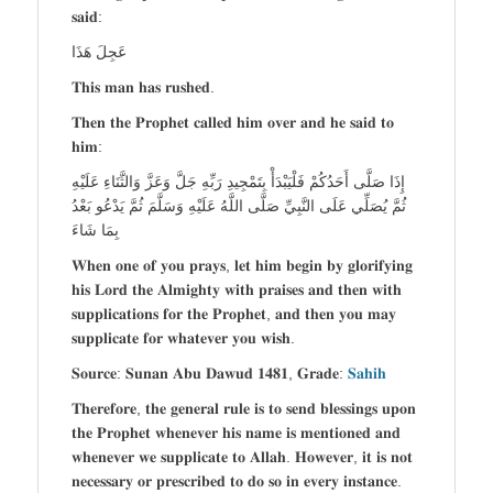
𝐬𝐚𝐢𝐝:
عَجِلَ هَذَا
𝐓𝐡𝐢𝐬 𝐦𝐚𝐧 𝐡𝐚𝐬 𝐫𝐮𝐬𝐡𝐞𝐝.
𝐓𝐡𝐞𝐧 𝐭𝐡𝐞 𝐏𝐫𝐨𝐩𝐡𝐞𝐭 𝐜𝐚𝐥𝐥𝐞𝐝 𝐡𝐢𝐦 𝐨𝐯𝐞𝐫 𝐚𝐧𝐝 𝐡𝐞 𝐬𝐚𝐢𝐝 𝐭𝐨
𝐡𝐢𝐦:
إِذَا صَلَّى أَحَدُكُمْ فَلْيَبْدَأْ بِتَمْجِيدِ رَبِّهِ جَلَّ وَعَزَّ وَالثَّنَاءِ عَلَيْهِ
ثُمَّ يُصَلِّي عَلَى النَّبِيِّ صَلَّى اللَّهُ عَلَيْهِ وَسَلَّمَ ثُمَّ يَدْعُو بَعْدُ
بِمَا شَاءَ
𝐖𝐡𝐞𝐧 𝐨𝐧𝐞 𝐨𝐟 𝐲𝐨𝐮 𝐩𝐫𝐚𝐲𝐬, 𝐥𝐞𝐭 𝐡𝐢𝐦 𝐛𝐞𝐠𝐢𝐧 𝐛𝐲 𝐠𝐥𝐨𝐫𝐢𝐟𝐲𝐢𝐧𝐠
𝐡𝐢𝐬 𝐋𝐨𝐫𝐝 𝐭𝐡𝐞 𝐀𝐥𝐦𝐢𝐠𝐡𝐭𝐲 𝐰𝐢𝐭𝐡 𝐩𝐫𝐚𝐢𝐬𝐞𝐬 𝐚𝐧𝐝 𝐭𝐡𝐞𝐧 𝐰𝐢𝐭𝐡
𝐬𝐮𝐩𝐩𝐥𝐢𝐜𝐚𝐭𝐢𝐨𝐧𝐬 𝐟𝐨𝐫 𝐭𝐡𝐞 𝐏𝐫𝐨𝐩𝐡𝐞𝐭, 𝐚𝐧𝐝 𝐭𝐡𝐞𝐧 𝐲𝐨𝐮 𝐦𝐚𝐲
𝐬𝐮𝐩𝐩𝐥𝐢𝐜𝐚𝐭𝐞 𝐟𝐨𝐫 𝐰𝐡𝐚𝐭𝐞𝐯𝐞𝐫 𝐲𝐨𝐮 𝐰𝐢𝐬𝐡.
𝐒𝐨𝐮𝐫𝐜𝐞: 𝐒𝐮𝐧𝐚𝐧 𝐀𝐛𝐮 𝐃𝐚𝐰𝐮𝐝 𝟏𝟒𝟖𝟏, 𝐆𝐫𝐚𝐝𝐞:
𝐒𝐚𝐡𝐢𝐡
𝐓𝐡𝐞𝐫𝐞𝐟𝐨𝐫𝐞, 𝐭𝐡𝐞 𝐠𝐞𝐧𝐞𝐫𝐚𝐥 𝐫𝐮𝐥𝐞 𝐢𝐬 𝐭𝐨 𝐬𝐞𝐧𝐝 𝐛𝐥𝐞𝐬𝐬𝐢𝐧𝐠𝐬 𝐮𝐩𝐨𝐧
𝐭𝐡𝐞 𝐏𝐫𝐨𝐩𝐡𝐞𝐭 𝐰𝐡𝐞𝐧𝐞𝐯𝐞𝐫 𝐡𝐢𝐬 𝐧𝐚𝐦𝐞 𝐢𝐬 𝐦𝐞𝐧𝐭𝐢𝐨𝐧𝐞𝐝 𝐚𝐧𝐝
𝐰𝐡𝐞𝐧𝐞𝐯𝐞𝐫 𝐰𝐞 𝐬𝐮𝐩𝐩𝐥𝐢𝐜𝐚𝐭𝐞 𝐭𝐨 𝐀𝐥𝐥𝐚𝐡. 𝐇𝐨𝐰𝐞𝐯𝐞𝐫, 𝐢𝐭 𝐢𝐬 𝐧𝐨𝐭
𝐧𝐞𝐜𝐞𝐬𝐬𝐚𝐫𝐲 𝐨𝐫 𝐩𝐫𝐞𝐬𝐜𝐫𝐢𝐛𝐞𝐝 𝐭𝐨 𝐝𝐨 𝐬𝐨 𝐢𝐧 𝐞𝐯𝐞𝐫𝐲 𝐢𝐧𝐬𝐭𝐚𝐧𝐜𝐞.