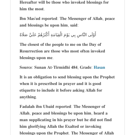
𝐇𝐞𝐫𝐞𝐚𝐟𝐭𝐞𝐫 𝐰𝐢𝐥𝐥 𝐛𝐞 𝐭𝐡𝐨𝐬𝐞 𝐰𝐡𝐨 𝐢𝐧𝐯𝐨𝐤𝐞𝐝 𝐛𝐥𝐞𝐬𝐬𝐢𝐧𝐠𝐬 𝐟𝐨𝐫
𝐡𝐢𝐦 𝐭𝐡𝐞 𝐦𝐨𝐬𝐭.
𝐈𝐛𝐧 𝐌𝐚𝐬’𝐮𝐝 𝐫𝐞𝐩𝐨𝐫𝐭𝐞𝐝: 𝐓𝐡𝐞 𝐌𝐞𝐬𝐬𝐞𝐧𝐠𝐞𝐫 𝐨𝐟 𝐀𝐥𝐥𝐚𝐡, 𝐩𝐞𝐚𝐜𝐞
𝐚𝐧𝐝 𝐛𝐥𝐞𝐬𝐬𝐢𝐧𝐠𝐬 𝐛𝐞 𝐮𝐩𝐨𝐧 𝐡𝐢𝐦, 𝐬𝐚𝐢𝐝:
أَوْلَى النَّاسِ بِي يَوْمَ الْقِيَامَةِ أَكْثَرُهُمْ عَلَيَّ صَلَاةً
𝐓𝐡𝐞 𝐜𝐥𝐨𝐬𝐞𝐬𝐭 𝐨𝐟 𝐭𝐡𝐞 𝐩𝐞𝐨𝐩𝐥𝐞 𝐭𝐨 𝐦𝐞 𝐨𝐧 𝐭𝐡𝐞 𝐃𝐚𝐲 𝐨𝐟
𝐑𝐞𝐬𝐮𝐫𝐫𝐞𝐜𝐭𝐢𝐨𝐧 𝐚𝐫𝐞 𝐭𝐡𝐨𝐬𝐞 𝐰𝐡𝐨 𝐦𝐨𝐬𝐭 𝐨𝐟𝐭𝐞𝐧 𝐢𝐧𝐯𝐨𝐤𝐞𝐝
𝐛𝐥𝐞𝐬𝐬𝐢𝐧𝐠𝐬 𝐮𝐩𝐨𝐧 𝐦𝐞.
𝐒𝐨𝐮𝐫𝐜𝐞: 𝐒𝐮𝐧𝐚𝐧 𝐀𝐭-𝐓𝐢𝐫𝐦𝐢𝐝𝐡𝐢 𝟒𝟖𝟒, 𝐆𝐫𝐚𝐝𝐞:
𝐇𝐚𝐬𝐚𝐧
𝐈𝐭 𝐢𝐬 𝐚𝐧 𝐨𝐛𝐥𝐢𝐠𝐚𝐭𝐢𝐨𝐧 𝐭𝐨 𝐬𝐞𝐧𝐝 𝐛𝐥𝐞𝐬𝐬𝐢𝐧𝐠 𝐮𝐩𝐨𝐧 𝐭𝐡𝐞 𝐏𝐫𝐨𝐩𝐡𝐞𝐭
𝐰𝐡𝐞𝐧 𝐢𝐭 𝐢𝐬 𝐩𝐫𝐞𝐬𝐜𝐫𝐢𝐛𝐞𝐝 𝐢𝐧 𝐩𝐫𝐚𝐲𝐞𝐫 𝐚𝐧𝐝 𝐢𝐭 𝐢𝐬 𝐠𝐨𝐨𝐝
𝐞𝐭𝐢𝐪𝐮𝐞𝐭𝐭𝐞 𝐭𝐨 𝐢𝐧𝐜𝐥𝐮𝐝𝐞 𝐢𝐭 𝐛𝐞𝐟𝐨𝐫𝐞 𝐚𝐬𝐤𝐢𝐧𝐠 𝐀𝐥𝐥𝐚𝐡 𝐟𝐨𝐫
𝐚𝐧𝐲𝐭𝐡𝐢𝐧𝐠.
𝐅𝐚𝐝𝐚𝐥𝐚𝐡 𝐢𝐛𝐧 𝐔𝐛𝐚𝐢𝐝 𝐫𝐞𝐩𝐨𝐫𝐭𝐞𝐝: 𝐓𝐡𝐞 𝐌𝐞𝐬𝐬𝐞𝐧𝐠𝐞𝐫 𝐨𝐟
𝐀𝐥𝐥𝐚𝐡, 𝐩𝐞𝐚𝐜𝐞 𝐚𝐧𝐝 𝐛𝐥𝐞𝐬𝐬𝐢𝐧𝐠𝐬 𝐛𝐞 𝐮𝐩𝐨𝐧 𝐡𝐢𝐦, 𝐡𝐞𝐚𝐫𝐝 𝐚
𝐦𝐚𝐧 𝐬𝐮𝐩𝐩𝐥𝐢𝐜𝐚𝐭𝐢𝐧𝐠 𝐢𝐧 𝐡𝐢𝐬 𝐩𝐫𝐚𝐲𝐞𝐫 𝐛𝐮𝐭 𝐡𝐞 𝐝𝐢𝐝 𝐧𝐨𝐭 𝐟𝐢𝐧𝐝
𝐡𝐢𝐦 𝐠𝐥𝐨𝐫𝐢𝐟𝐲𝐢𝐧𝐠 𝐀𝐥𝐥𝐚𝐡 𝐭𝐡𝐞 𝐄𝐱𝐚𝐥𝐭𝐞𝐝 𝐨𝐫 𝐢𝐧𝐯𝐨𝐤𝐢𝐧𝐠
𝐛𝐥𝐞𝐬𝐬𝐢𝐧𝐠𝐬 𝐮𝐩𝐨𝐧 𝐭𝐡𝐞 𝐏𝐫𝐨𝐩𝐡𝐞𝐭. 𝐓𝐡𝐞 𝐌𝐞𝐬𝐬𝐞𝐧𝐠𝐞𝐫 𝐨𝐟 𝐀𝐥𝐥𝐚𝐡