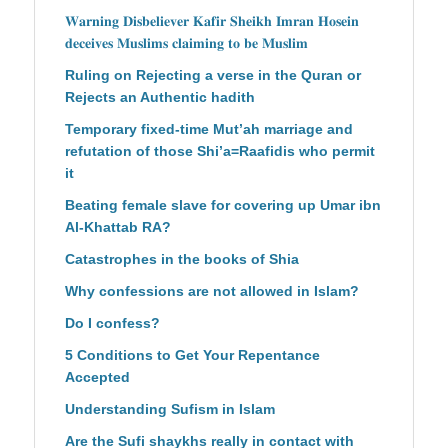
𝐖𝐚𝐫𝐧𝐢𝐧𝐠 𝐃𝐢𝐬𝐛𝐞𝐥𝐢𝐞𝐯𝐞𝐫 𝐊𝐚𝐟𝐢𝐫 𝐒𝐡𝐞𝐢𝐤𝐡 𝐈𝐦𝐫𝐚𝐧 𝐇𝐨𝐬𝐞𝐢𝐧
𝐝𝐞𝐜𝐞𝐢𝐯𝐞𝐬 𝐌𝐮𝐬𝐥𝐢𝐦𝐬 𝐜𝐥𝐚𝐢𝐦𝐢𝐧𝐠 𝐭𝐨 𝐛𝐞 𝐌𝐮𝐬𝐥𝐢𝐦
Ruling on Rejecting a verse in the Quran or
Rejects an Authentic hadith
Temporary fixed-time Mut’ah marriage and
refutation of those Shi’a=Raafidis who permit
it
Beating female slave for covering up Umar ibn
Al-Khattab RA?
Catastrophes in the books of Shia
Why confessions are not allowed in Islam?
Do I confess?
5 Conditions to Get Your Repentance
Accepted
Understanding Sufism in Islam
Are the Sufi shaykhs really in contact with