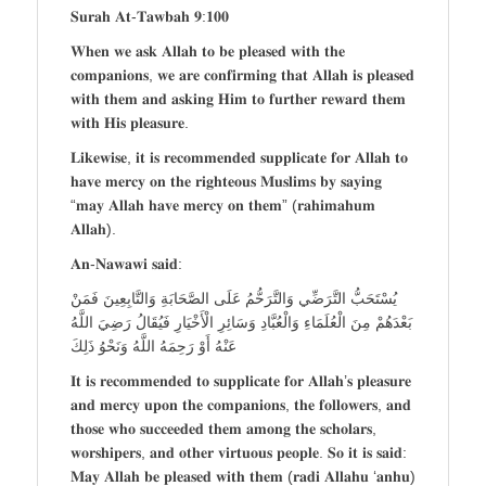
𝐒𝐮𝐫𝐚𝐡 𝐀𝐭-𝐓𝐚𝐰𝐛𝐚𝐡 𝟗:𝟏𝟎𝟎
𝐖𝐡𝐞𝐧 𝐰𝐞 𝐚𝐬𝐤 𝐀𝐥𝐥𝐚𝐡 𝐭𝐨 𝐛𝐞 𝐩𝐥𝐞𝐚𝐬𝐞𝐝 𝐰𝐢𝐭𝐡 𝐭𝐡𝐞
𝐜𝐨𝐦𝐩𝐚𝐧𝐢𝐨𝐧𝐬, 𝐰𝐞 𝐚𝐫𝐞 𝐜𝐨𝐧𝐟𝐢𝐫𝐦𝐢𝐧𝐠 𝐭𝐡𝐚𝐭 𝐀𝐥𝐥𝐚𝐡 𝐢𝐬 𝐩𝐥𝐞𝐚𝐬𝐞𝐝
𝐰𝐢𝐭𝐡 𝐭𝐡𝐞𝐦 𝐚𝐧𝐝 𝐚𝐬𝐤𝐢𝐧𝐠 𝐇𝐢𝐦 𝐭𝐨 𝐟𝐮𝐫𝐭𝐡𝐞𝐫 𝐫𝐞𝐰𝐚𝐫𝐝 𝐭𝐡𝐞𝐦
𝐰𝐢𝐭𝐡 𝐇𝐢𝐬 𝐩𝐥𝐞𝐚𝐬𝐮𝐫𝐞.
𝐋𝐢𝐤𝐞𝐰𝐢𝐬𝐞, 𝐢𝐭 𝐢𝐬 𝐫𝐞𝐜𝐨𝐦𝐦𝐞𝐧𝐝𝐞𝐝 𝐬𝐮𝐩𝐩𝐥𝐢𝐜𝐚𝐭𝐞 𝐟𝐨𝐫 𝐀𝐥𝐥𝐚𝐡 𝐭𝐨
𝐡𝐚𝐯𝐞 𝐦𝐞𝐫𝐜𝐲 𝐨𝐧 𝐭𝐡𝐞 𝐫𝐢𝐠𝐡𝐭𝐞𝐨𝐮𝐬 𝐌𝐮𝐬𝐥𝐢𝐦𝐬 𝐛𝐲 𝐬𝐚𝐲𝐢𝐧𝐠
“𝐦𝐚𝐲 𝐀𝐥𝐥𝐚𝐡 𝐡𝐚𝐯𝐞 𝐦𝐞𝐫𝐜𝐲 𝐨𝐧 𝐭𝐡𝐞𝐦” (𝐫𝐚𝐡𝐢𝐦𝐚𝐡𝐮𝐦
𝐀𝐥𝐥𝐚𝐡).
𝐀𝐧-𝐍𝐚𝐰𝐚𝐰𝐢 𝐬𝐚𝐢𝐝:
يُسْتَحَبُّ التَّرَضِّي وَالتَّرَحُّمُ عَلَى الصَّحَابَةِ وَالتَّابِعِينَ فَمَنْ
بَعْدَهُمْ مِنَ الْعُلَمَاءِ وَالْعُبَّادِ وَسَائِرِ الْأَخْيَارِ فَيُقَالُ رَضِيَ اللَّهُ
عَنْهُ أَوْ رَحِمَهُ اللَّهُ وَنَحْوُ ذَلِكَ
𝐈𝐭 𝐢𝐬 𝐫𝐞𝐜𝐨𝐦𝐦𝐞𝐧𝐝𝐞𝐝 𝐭𝐨 𝐬𝐮𝐩𝐩𝐥𝐢𝐜𝐚𝐭𝐞 𝐟𝐨𝐫 𝐀𝐥𝐥𝐚𝐡’𝐬 𝐩𝐥𝐞𝐚𝐬𝐮𝐫𝐞
𝐚𝐧𝐝 𝐦𝐞𝐫𝐜𝐲 𝐮𝐩𝐨𝐧 𝐭𝐡𝐞 𝐜𝐨𝐦𝐩𝐚𝐧𝐢𝐨𝐧𝐬, 𝐭𝐡𝐞 𝐟𝐨𝐥𝐥𝐨𝐰𝐞𝐫𝐬, 𝐚𝐧𝐝
𝐭𝐡𝐨𝐬𝐞 𝐰𝐡𝐨 𝐬𝐮𝐜𝐜𝐞𝐞𝐝𝐞𝐝 𝐭𝐡𝐞𝐦 𝐚𝐦𝐨𝐧𝐠 𝐭𝐡𝐞 𝐬𝐜𝐡𝐨𝐥𝐚𝐫𝐬,
𝐰𝐨𝐫𝐬𝐡𝐢𝐩𝐞𝐫𝐬, 𝐚𝐧𝐝 𝐨𝐭𝐡𝐞𝐫 𝐯𝐢𝐫𝐭𝐮𝐨𝐮𝐬 𝐩𝐞𝐨𝐩𝐥𝐞. 𝐒𝐨 𝐢𝐭 𝐢𝐬 𝐬𝐚𝐢𝐝:
𝐌𝐚𝐲 𝐀𝐥𝐥𝐚𝐡 𝐛𝐞 𝐩𝐥𝐞𝐚𝐬𝐞𝐝 𝐰𝐢𝐭𝐡 𝐭𝐡𝐞𝐦 (𝐫𝐚𝐝𝐢 𝐀𝐥𝐥𝐚𝐡𝐮 ‘𝐚𝐧𝐡𝐮)