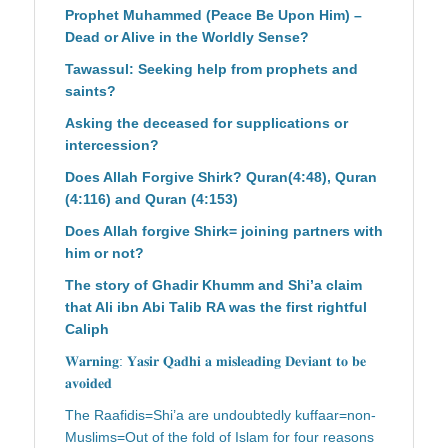
Prophet Muhammed (Peace Be Upon Him) –
Dead or Alive in the Worldly Sense?
Tawassul: Seeking help from prophets and
saints?
Asking the deceased for supplications or
intercession?
Does Allah Forgive Shirk? Quran(4:48), Quran
(4:116) and Quran (4:153)
Does Allah forgive Shirk= joining partners with
him or not?
The story of Ghadir Khumm and Shi’a claim
that Ali ibn Abi Talib RA was the first rightful
Caliph
𝐖𝐚𝐫𝐧𝐢𝐧𝐠: 𝐘𝐚𝐬𝐢𝐫 𝐐𝐚𝐝𝐡𝐢 𝐚 𝐦𝐢𝐬𝐥𝐞𝐚𝐝𝐢𝐧𝐠 𝐃𝐞𝐯𝐢𝐚𝐧𝐭 𝐭𝐨 𝐛𝐞
𝐚𝐯𝐨𝐢𝐝𝐞𝐝
The Raafidis=Shi’a are undoubtedly kuffaar=non-
Muslims=Out of the fold of Islam for four reasons