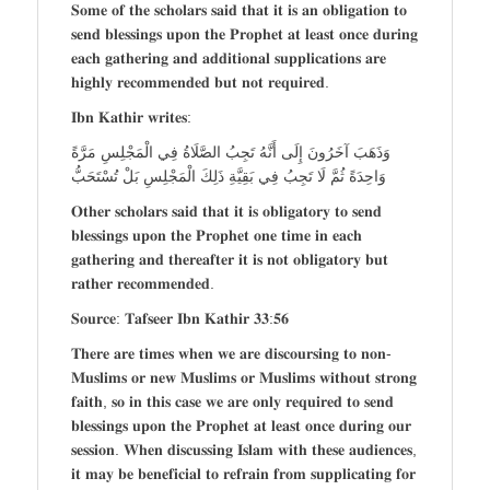
𝐒𝐨𝐦𝐞 𝐨𝐟 𝐭𝐡𝐞 𝐬𝐜𝐡𝐨𝐥𝐚𝐫𝐬 𝐬𝐚𝐢𝐝 𝐭𝐡𝐚𝐭 𝐢𝐭 𝐢𝐬 𝐚𝐧 𝐨𝐛𝐥𝐢𝐠𝐚𝐭𝐢𝐨𝐧 𝐭𝐨
𝐬𝐞𝐧𝐝 𝐛𝐥𝐞𝐬𝐬𝐢𝐧𝐠𝐬 𝐮𝐩𝐨𝐧 𝐭𝐡𝐞 𝐏𝐫𝐨𝐩𝐡𝐞𝐭 𝐚𝐭 𝐥𝐞𝐚𝐬𝐭 𝐨𝐧𝐜𝐞 𝐝𝐮𝐫𝐢𝐧𝐠
𝐞𝐚𝐜𝐡 𝐠𝐚𝐭𝐡𝐞𝐫𝐢𝐧𝐠 𝐚𝐧𝐝 𝐚𝐝𝐝𝐢𝐭𝐢𝐨𝐧𝐚𝐥 𝐬𝐮𝐩𝐩𝐥𝐢𝐜𝐚𝐭𝐢𝐨𝐧𝐬 𝐚𝐫𝐞
𝐡𝐢𝐠𝐡𝐥𝐲 𝐫𝐞𝐜𝐨𝐦𝐦𝐞𝐧𝐝𝐞𝐝 𝐛𝐮𝐭 𝐧𝐨𝐭 𝐫𝐞𝐪𝐮𝐢𝐫𝐞𝐝.
𝐈𝐛𝐧 𝐊𝐚𝐭𝐡𝐢𝐫 𝐰𝐫𝐢𝐭𝐞𝐬:
وَذَهَبَ آخَرُونَ إِلَى أَنَّهُ تَجِبُ الصَّلَاةُ فِي الْمَجْلِسِ مَرَّةً
وَاحِدَةً ثُمَّ لَا تَجِبُ فِي بَقِيَّةِ ذَلِكَ الْمَجْلِسِ بَلْ تُسْتَحَبُّ
𝐎𝐭𝐡𝐞𝐫 𝐬𝐜𝐡𝐨𝐥𝐚𝐫𝐬 𝐬𝐚𝐢𝐝 𝐭𝐡𝐚𝐭 𝐢𝐭 𝐢𝐬 𝐨𝐛𝐥𝐢𝐠𝐚𝐭𝐨𝐫𝐲 𝐭𝐨 𝐬𝐞𝐧𝐝
𝐛𝐥𝐞𝐬𝐬𝐢𝐧𝐠𝐬 𝐮𝐩𝐨𝐧 𝐭𝐡𝐞 𝐏𝐫𝐨𝐩𝐡𝐞𝐭 𝐨𝐧𝐞 𝐭𝐢𝐦𝐞 𝐢𝐧 𝐞𝐚𝐜𝐡
𝐠𝐚𝐭𝐡𝐞𝐫𝐢𝐧𝐠 𝐚𝐧𝐝 𝐭𝐡𝐞𝐫𝐞𝐚𝐟𝐭𝐞𝐫 𝐢𝐭 𝐢𝐬 𝐧𝐨𝐭 𝐨𝐛𝐥𝐢𝐠𝐚𝐭𝐨𝐫𝐲 𝐛𝐮𝐭
𝐫𝐚𝐭𝐡𝐞𝐫 𝐫𝐞𝐜𝐨𝐦𝐦𝐞𝐧𝐝𝐞𝐝.
𝐒𝐨𝐮𝐫𝐜𝐞: 𝐓𝐚𝐟𝐬𝐞𝐞𝐫 𝐈𝐛𝐧 𝐊𝐚𝐭𝐡𝐢𝐫 𝟑𝟑:𝟓𝟔
𝐓𝐡𝐞𝐫𝐞 𝐚𝐫𝐞 𝐭𝐢𝐦𝐞𝐬 𝐰𝐡𝐞𝐧 𝐰𝐞 𝐚𝐫𝐞 𝐝𝐢𝐬𝐜𝐨𝐮𝐫𝐬𝐢𝐧𝐠 𝐭𝐨 𝐧𝐨𝐧-
𝐌𝐮𝐬𝐥𝐢𝐦𝐬 𝐨𝐫 𝐧𝐞𝐰 𝐌𝐮𝐬𝐥𝐢𝐦𝐬 𝐨𝐫 𝐌𝐮𝐬𝐥𝐢𝐦𝐬 𝐰𝐢𝐭𝐡𝐨𝐮𝐭 𝐬𝐭𝐫𝐨𝐧𝐠
𝐟𝐚𝐢𝐭𝐡, 𝐬𝐨 𝐢𝐧 𝐭𝐡𝐢𝐬 𝐜𝐚𝐬𝐞 𝐰𝐞 𝐚𝐫𝐞 𝐨𝐧𝐥𝐲 𝐫𝐞𝐪𝐮𝐢𝐫𝐞𝐝 𝐭𝐨 𝐬𝐞𝐧𝐝
𝐛𝐥𝐞𝐬𝐬𝐢𝐧𝐠𝐬 𝐮𝐩𝐨𝐧 𝐭𝐡𝐞 𝐏𝐫𝐨𝐩𝐡𝐞𝐭 𝐚𝐭 𝐥𝐞𝐚𝐬𝐭 𝐨𝐧𝐜𝐞 𝐝𝐮𝐫𝐢𝐧𝐠 𝐨𝐮𝐫
𝐬𝐞𝐬𝐬𝐢𝐨𝐧. 𝐖𝐡𝐞𝐧 𝐝𝐢𝐬𝐜𝐮𝐬𝐬𝐢𝐧𝐠 𝐈𝐬𝐥𝐚𝐦 𝐰𝐢𝐭𝐡 𝐭𝐡𝐞𝐬𝐞 𝐚𝐮𝐝𝐢𝐞𝐧𝐜𝐞𝐬,
𝐢𝐭 𝐦𝐚𝐲 𝐛𝐞 𝐛𝐞𝐧𝐞𝐟𝐢𝐜𝐢𝐚𝐥 𝐭𝐨 𝐫𝐞𝐟𝐫𝐚𝐢𝐧 𝐟𝐫𝐨𝐦 𝐬𝐮𝐩𝐩𝐥𝐢𝐜𝐚𝐭𝐢𝐧𝐠 𝐟𝐨𝐫