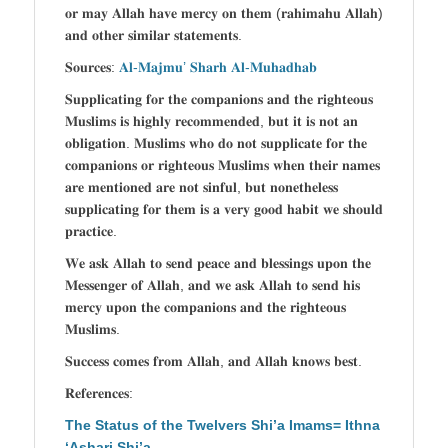
𝐨𝐫 𝐦𝐚𝐲 𝐀𝐥𝐥𝐚𝐡 𝐡𝐚𝐯𝐞 𝐦𝐞𝐫𝐜𝐲 𝐨𝐧 𝐭𝐡𝐞𝐦 (𝐫𝐚𝐡𝐢𝐦𝐚𝐡𝐮 𝐀𝐥𝐥𝐚𝐡)
𝐚𝐧𝐝 𝐨𝐭𝐡𝐞𝐫 𝐬𝐢𝐦𝐢𝐥𝐚𝐫 𝐬𝐭𝐚𝐭𝐞𝐦𝐞𝐧𝐭𝐬.
𝐒𝐨𝐮𝐫𝐜𝐞𝐬:
𝐀𝐥-𝐌𝐚𝐣𝐦𝐮’ 𝐒𝐡𝐚𝐫𝐡 𝐀𝐥-𝐌𝐮𝐡𝐚𝐝𝐡𝐚𝐛
𝐒𝐮𝐩𝐩𝐥𝐢𝐜𝐚𝐭𝐢𝐧𝐠 𝐟𝐨𝐫 𝐭𝐡𝐞 𝐜𝐨𝐦𝐩𝐚𝐧𝐢𝐨𝐧𝐬 𝐚𝐧𝐝 𝐭𝐡𝐞 𝐫𝐢𝐠𝐡𝐭𝐞𝐨𝐮𝐬
𝐌𝐮𝐬𝐥𝐢𝐦𝐬 𝐢𝐬 𝐡𝐢𝐠𝐡𝐥𝐲 𝐫𝐞𝐜𝐨𝐦𝐦𝐞𝐧𝐝𝐞𝐝, 𝐛𝐮𝐭 𝐢𝐭 𝐢𝐬 𝐧𝐨𝐭 𝐚𝐧
𝐨𝐛𝐥𝐢𝐠𝐚𝐭𝐢𝐨𝐧. 𝐌𝐮𝐬𝐥𝐢𝐦𝐬 𝐰𝐡𝐨 𝐝𝐨 𝐧𝐨𝐭 𝐬𝐮𝐩𝐩𝐥𝐢𝐜𝐚𝐭𝐞 𝐟𝐨𝐫 𝐭𝐡𝐞
𝐜𝐨𝐦𝐩𝐚𝐧𝐢𝐨𝐧𝐬 𝐨𝐫 𝐫𝐢𝐠𝐡𝐭𝐞𝐨𝐮𝐬 𝐌𝐮𝐬𝐥𝐢𝐦𝐬 𝐰𝐡𝐞𝐧 𝐭𝐡𝐞𝐢𝐫 𝐧𝐚𝐦𝐞𝐬
𝐚𝐫𝐞 𝐦𝐞𝐧𝐭𝐢𝐨𝐧𝐞𝐝 𝐚𝐫𝐞 𝐧𝐨𝐭 𝐬𝐢𝐧𝐟𝐮𝐥, 𝐛𝐮𝐭 𝐧𝐨𝐧𝐞𝐭𝐡𝐞𝐥𝐞𝐬𝐬
𝐬𝐮𝐩𝐩𝐥𝐢𝐜𝐚𝐭𝐢𝐧𝐠 𝐟𝐨𝐫 𝐭𝐡𝐞𝐦 𝐢𝐬 𝐚 𝐯𝐞𝐫𝐲 𝐠𝐨𝐨𝐝 𝐡𝐚𝐛𝐢𝐭 𝐰𝐞 𝐬𝐡𝐨𝐮𝐥𝐝
𝐩𝐫𝐚𝐜𝐭𝐢𝐜𝐞.
𝐖𝐞 𝐚𝐬𝐤 𝐀𝐥𝐥𝐚𝐡 𝐭𝐨 𝐬𝐞𝐧𝐝 𝐩𝐞𝐚𝐜𝐞 𝐚𝐧𝐝 𝐛𝐥𝐞𝐬𝐬𝐢𝐧𝐠𝐬 𝐮𝐩𝐨𝐧 𝐭𝐡𝐞
𝐌𝐞𝐬𝐬𝐞𝐧𝐠𝐞𝐫 𝐨𝐟 𝐀𝐥𝐥𝐚𝐡, 𝐚𝐧𝐝 𝐰𝐞 𝐚𝐬𝐤 𝐀𝐥𝐥𝐚𝐡 𝐭𝐨 𝐬𝐞𝐧𝐝 𝐡𝐢𝐬
𝐦𝐞𝐫𝐜𝐲 𝐮𝐩𝐨𝐧 𝐭𝐡𝐞 𝐜𝐨𝐦𝐩𝐚𝐧𝐢𝐨𝐧𝐬 𝐚𝐧𝐝 𝐭𝐡𝐞 𝐫𝐢𝐠𝐡𝐭𝐞𝐨𝐮𝐬
𝐌𝐮𝐬𝐥𝐢𝐦𝐬.
𝐒𝐮𝐜𝐜𝐞𝐬𝐬 𝐜𝐨𝐦𝐞𝐬 𝐟𝐫𝐨𝐦 𝐀𝐥𝐥𝐚𝐡, 𝐚𝐧𝐝 𝐀𝐥𝐥𝐚𝐡 𝐤𝐧𝐨𝐰𝐬 𝐛𝐞𝐬𝐭.
𝐑𝐞𝐟𝐞𝐫𝐞𝐧𝐜𝐞𝐬:
The Status of the Twelvers Shi’a Imams= Ithna
‘Ashari Shi’a