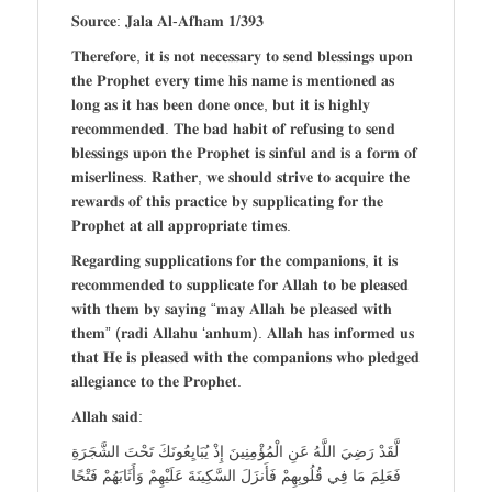
𝐒𝐨𝐮𝐫𝐜𝐞: 𝐉𝐚𝐥𝐚 𝐀𝐥-𝐀𝐟𝐡𝐚𝐦 𝟏/𝟑𝟗𝟑
𝐓𝐡𝐞𝐫𝐞𝐟𝐨𝐫𝐞, 𝐢𝐭 𝐢𝐬 𝐧𝐨𝐭 𝐧𝐞𝐜𝐞𝐬𝐬𝐚𝐫𝐲 𝐭𝐨 𝐬𝐞𝐧𝐝 𝐛𝐥𝐞𝐬𝐬𝐢𝐧𝐠𝐬 𝐮𝐩𝐨𝐧
𝐭𝐡𝐞 𝐏𝐫𝐨𝐩𝐡𝐞𝐭 𝐞𝐯𝐞𝐫𝐲 𝐭𝐢𝐦𝐞 𝐡𝐢𝐬 𝐧𝐚𝐦𝐞 𝐢𝐬 𝐦𝐞𝐧𝐭𝐢𝐨𝐧𝐞𝐝 𝐚𝐬
𝐥𝐨𝐧𝐠 𝐚𝐬 𝐢𝐭 𝐡𝐚𝐬 𝐛𝐞𝐞𝐧 𝐝𝐨𝐧𝐞 𝐨𝐧𝐜𝐞, 𝐛𝐮𝐭 𝐢𝐭 𝐢𝐬 𝐡𝐢𝐠𝐡𝐥𝐲
𝐫𝐞𝐜𝐨𝐦𝐦𝐞𝐧𝐝𝐞𝐝. 𝐓𝐡𝐞 𝐛𝐚𝐝 𝐡𝐚𝐛𝐢𝐭 𝐨𝐟 𝐫𝐞𝐟𝐮𝐬𝐢𝐧𝐠 𝐭𝐨 𝐬𝐞𝐧𝐝
𝐛𝐥𝐞𝐬𝐬𝐢𝐧𝐠𝐬 𝐮𝐩𝐨𝐧 𝐭𝐡𝐞 𝐏𝐫𝐨𝐩𝐡𝐞𝐭 𝐢𝐬 𝐬𝐢𝐧𝐟𝐮𝐥 𝐚𝐧𝐝 𝐢𝐬 𝐚 𝐟𝐨𝐫𝐦 𝐨𝐟
𝐦𝐢𝐬𝐞𝐫𝐥𝐢𝐧𝐞𝐬𝐬. 𝐑𝐚𝐭𝐡𝐞𝐫, 𝐰𝐞 𝐬𝐡𝐨𝐮𝐥𝐝 𝐬𝐭𝐫𝐢𝐯𝐞 𝐭𝐨 𝐚𝐜𝐪𝐮𝐢𝐫𝐞 𝐭𝐡𝐞
𝐫𝐞𝐰𝐚𝐫𝐝𝐬 𝐨𝐟 𝐭𝐡𝐢𝐬 𝐩𝐫𝐚𝐜𝐭𝐢𝐜𝐞 𝐛𝐲 𝐬𝐮𝐩𝐩𝐥𝐢𝐜𝐚𝐭𝐢𝐧𝐠 𝐟𝐨𝐫 𝐭𝐡𝐞
𝐏𝐫𝐨𝐩𝐡𝐞𝐭 𝐚𝐭 𝐚𝐥𝐥 𝐚𝐩𝐩𝐫𝐨𝐩𝐫𝐢𝐚𝐭𝐞 𝐭𝐢𝐦𝐞𝐬.
𝐑𝐞𝐠𝐚𝐫𝐝𝐢𝐧𝐠 𝐬𝐮𝐩𝐩𝐥𝐢𝐜𝐚𝐭𝐢𝐨𝐧𝐬 𝐟𝐨𝐫 𝐭𝐡𝐞 𝐜𝐨𝐦𝐩𝐚𝐧𝐢𝐨𝐧𝐬, 𝐢𝐭 𝐢𝐬
𝐫𝐞𝐜𝐨𝐦𝐦𝐞𝐧𝐝𝐞𝐝 𝐭𝐨 𝐬𝐮𝐩𝐩𝐥𝐢𝐜𝐚𝐭𝐞 𝐟𝐨𝐫 𝐀𝐥𝐥𝐚𝐡 𝐭𝐨 𝐛𝐞 𝐩𝐥𝐞𝐚𝐬𝐞𝐝
𝐰𝐢𝐭𝐡 𝐭𝐡𝐞𝐦 𝐛𝐲 𝐬𝐚𝐲𝐢𝐧𝐠 “𝐦𝐚𝐲 𝐀𝐥𝐥𝐚𝐡 𝐛𝐞 𝐩𝐥𝐞𝐚𝐬𝐞𝐝 𝐰𝐢𝐭𝐡
𝐭𝐡𝐞𝐦” (𝐫𝐚𝐝𝐢 𝐀𝐥𝐥𝐚𝐡𝐮 ‘𝐚𝐧𝐡𝐮𝐦). 𝐀𝐥𝐥𝐚𝐡 𝐡𝐚𝐬 𝐢𝐧𝐟𝐨𝐫𝐦𝐞𝐝 𝐮𝐬
𝐭𝐡𝐚𝐭 𝐇𝐞 𝐢𝐬 𝐩𝐥𝐞𝐚𝐬𝐞𝐝 𝐰𝐢𝐭𝐡 𝐭𝐡𝐞 𝐜𝐨𝐦𝐩𝐚𝐧𝐢𝐨𝐧𝐬 𝐰𝐡𝐨 𝐩𝐥𝐞𝐝𝐠𝐞𝐝
𝐚𝐥𝐥𝐞𝐠𝐢𝐚𝐧𝐜𝐞 𝐭𝐨 𝐭𝐡𝐞 𝐏𝐫𝐨𝐩𝐡𝐞𝐭.
𝐀𝐥𝐥𝐚𝐡 𝐬𝐚𝐢𝐝:
لَّقَدْ رَضِيَ اللَّهُ عَنِ الْمُؤْمِنِينَ إِذْ يُبَايِعُونَكَ تَحْتَ الشَّجَرَةِ
فَعَلِمَ مَا فِي قُلُوبِهِمْ فَأَنزَلَ السَّكِينَةَ عَلَيْهِمْ وَأَثَابَهُمْ فَتْحًا