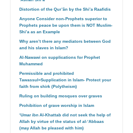
Distortion of the Qur’ân by the Shi’a Raafidis
Anyone Consider non-Prophets superior to
Prophets peace be upon them is NOT Muslim-
Shi’a as an Example
Why aren’t there any mediators between God
and his slaves in Islam?
Al-Nawawi on supplications for Prophet
Muhammed
Permissible and prohibited
Tawassul=Supplication in Islam- Protect your
faith from shirk (Polytheism)
Ruling on building mosques over graves
Prohibition of grave worship in Islam
‘Umar ibn Al-Khattab did not seek the help of
Allah by virtue of the status of al-‘Abbaas
(may Allah be pleased with him)