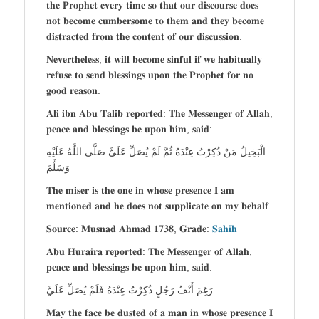
𝐭𝐡𝐞 𝐏𝐫𝐨𝐩𝐡𝐞𝐭 𝐞𝐯𝐞𝐫𝐲 𝐭𝐢𝐦𝐞 𝐬𝐨 𝐭𝐡𝐚𝐭 𝐨𝐮𝐫 𝐝𝐢𝐬𝐜𝐨𝐮𝐫𝐬𝐞 𝐝𝐨𝐞𝐬
𝐧𝐨𝐭 𝐛𝐞𝐜𝐨𝐦𝐞 𝐜𝐮𝐦𝐛𝐞𝐫𝐬𝐨𝐦𝐞 𝐭𝐨 𝐭𝐡𝐞𝐦 𝐚𝐧𝐝 𝐭𝐡𝐞𝐲 𝐛𝐞𝐜𝐨𝐦𝐞
𝐝𝐢𝐬𝐭𝐫𝐚𝐜𝐭𝐞𝐝 𝐟𝐫𝐨𝐦 𝐭𝐡𝐞 𝐜𝐨𝐧𝐭𝐞𝐧𝐭 𝐨𝐟 𝐨𝐮𝐫 𝐝𝐢𝐬𝐜𝐮𝐬𝐬𝐢𝐨𝐧.
𝐍𝐞𝐯𝐞𝐫𝐭𝐡𝐞𝐥𝐞𝐬𝐬, 𝐢𝐭 𝐰𝐢𝐥𝐥 𝐛𝐞𝐜𝐨𝐦𝐞 𝐬𝐢𝐧𝐟𝐮𝐥 𝐢𝐟 𝐰𝐞 𝐡𝐚𝐛𝐢𝐭𝐮𝐚𝐥𝐥𝐲
𝐫𝐞𝐟𝐮𝐬𝐞 𝐭𝐨 𝐬𝐞𝐧𝐝 𝐛𝐥𝐞𝐬𝐬𝐢𝐧𝐠𝐬 𝐮𝐩𝐨𝐧 𝐭𝐡𝐞 𝐏𝐫𝐨𝐩𝐡𝐞𝐭 𝐟𝐨𝐫 𝐧𝐨
𝐠𝐨𝐨𝐝 𝐫𝐞𝐚𝐬𝐨𝐧.
𝐀𝐥𝐢 𝐢𝐛𝐧 𝐀𝐛𝐮 𝐓𝐚𝐥𝐢𝐛 𝐫𝐞𝐩𝐨𝐫𝐭𝐞𝐝: 𝐓𝐡𝐞 𝐌𝐞𝐬𝐬𝐞𝐧𝐠𝐞𝐫 𝐨𝐟 𝐀𝐥𝐥𝐚𝐡,
𝐩𝐞𝐚𝐜𝐞 𝐚𝐧𝐝 𝐛𝐥𝐞𝐬𝐬𝐢𝐧𝐠𝐬 𝐛𝐞 𝐮𝐩𝐨𝐧 𝐡𝐢𝐦, 𝐬𝐚𝐢𝐝:
الْبَخِيلُ مَنْ ذُكِرْتُ عِنْدَهُ ثُمَّ لَمْ يُصَلِّ عَلَيَّ صَلَّى اللَّهُ عَلَيْهِ
وَسَلَّمَ
𝐓𝐡𝐞 𝐦𝐢𝐬𝐞𝐫 𝐢𝐬 𝐭𝐡𝐞 𝐨𝐧𝐞 𝐢𝐧 𝐰𝐡𝐨𝐬𝐞 𝐩𝐫𝐞𝐬𝐞𝐧𝐜𝐞 𝐈 𝐚𝐦
𝐦𝐞𝐧𝐭𝐢𝐨𝐧𝐞𝐝 𝐚𝐧𝐝 𝐡𝐞 𝐝𝐨𝐞𝐬 𝐧𝐨𝐭 𝐬𝐮𝐩𝐩𝐥𝐢𝐜𝐚𝐭𝐞 𝐨𝐧 𝐦𝐲 𝐛𝐞𝐡𝐚𝐥𝐟.
𝐒𝐨𝐮𝐫𝐜𝐞: 𝐌𝐮𝐬𝐧𝐚𝐝 𝐀𝐡𝐦𝐚𝐝 𝟏𝟕𝟑𝟖, 𝐆𝐫𝐚𝐝𝐞:
𝐒𝐚𝐡𝐢𝐡
𝐀𝐛𝐮 𝐇𝐮𝐫𝐚𝐢𝐫𝐚 𝐫𝐞𝐩𝐨𝐫𝐭𝐞𝐝: 𝐓𝐡𝐞 𝐌𝐞𝐬𝐬𝐞𝐧𝐠𝐞𝐫 𝐨𝐟 𝐀𝐥𝐥𝐚𝐡,
𝐩𝐞𝐚𝐜𝐞 𝐚𝐧𝐝 𝐛𝐥𝐞𝐬𝐬𝐢𝐧𝐠𝐬 𝐛𝐞 𝐮𝐩𝐨𝐧 𝐡𝐢𝐦, 𝐬𝐚𝐢𝐝:
رَغِمَ أَنْفُ رَجُلٍ ذُكِرْتُ عِنْدَهُ فَلَمْ يُصَلِّ عَلَيَّ
𝐌𝐚𝐲 𝐭𝐡𝐞 𝐟𝐚𝐜𝐞 𝐛𝐞 𝐝𝐮𝐬𝐭𝐞𝐝 𝐨𝐟 𝐚 𝐦𝐚𝐧 𝐢𝐧 𝐰𝐡𝐨𝐬𝐞 𝐩𝐫𝐞𝐬𝐞𝐧𝐜𝐞 𝐈