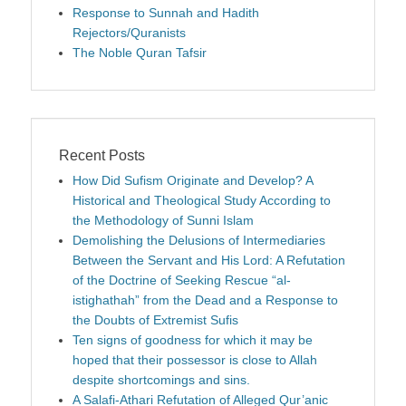
Response to Sunnah and Hadith
Rejectors/Quranists
The Noble Quran Tafsir
Recent Posts
How Did Sufism Originate and Develop? A
Historical and Theological Study According to
the Methodology of Sunni Islam
Demolishing the Delusions of Intermediaries
Between the Servant and His Lord: A Refutation
of the Doctrine of Seeking Rescue “al-
istighathah” from the Dead and a Response to
the Doubts of Extremist Sufis
Ten signs of goodness for which it may be
hoped that their possessor is close to Allah
despite shortcomings and sins.
A Salafi-Athari Refutation of Alleged Qur’anic