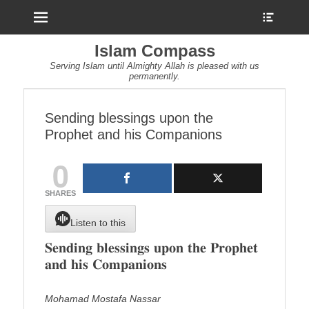
Menu
Show
Heade
Sideb
Islam Compass
Conte
Serving Islam until Almighty Allah is pleased with us
permanently.
Sending blessings upon the
Prophet and his Companions
0
SHARES
Listen to this
𝐒𝐞𝐧𝐝𝐢𝐧𝐠 𝐛𝐥𝐞𝐬𝐬𝐢𝐧𝐠𝐬 𝐮𝐩𝐨𝐧 𝐭𝐡𝐞 𝐏𝐫𝐨𝐩𝐡𝐞𝐭
𝐚𝐧𝐝 𝐡𝐢𝐬 𝐂𝐨𝐦𝐩𝐚𝐧𝐢𝐨𝐧𝐬
Mohamad Mostafa Nassar