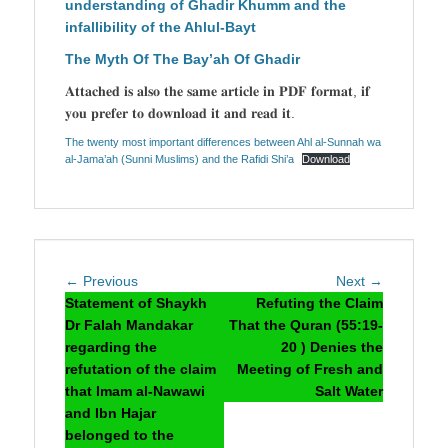
understanding of Ghadir Khumm and the
infallibility of the Ahlul-Bayt
The Myth Of The Bay’ah Of Ghadir
𝐀𝐭𝐭𝐚𝐜𝐡𝐞𝐝 𝐢𝐬 𝐚𝐥𝐬𝐨 𝐭𝐡𝐞 𝐬𝐚𝐦𝐞 𝐚𝐫𝐭𝐢𝐜𝐥𝐞 𝐢𝐧 𝐏𝐃𝐅 𝐟𝐨𝐫𝐦𝐚𝐭, 𝐢𝐟
𝐲𝐨𝐮 𝐩𝐫𝐞𝐟𝐞𝐫 𝐭𝐨 𝐝𝐨𝐰𝐧𝐥𝐨𝐚𝐝 𝐢𝐭 𝐚𝐧𝐝 𝐫𝐞𝐚𝐝 𝐢𝐭.
The twenty most important differences between Ahl al-Sunnah wa
al-Jama’ah (Sunni Muslims) and the Rafidi Shi’a
Download
Post
Previous
Next
← Previous
Next →
navigation
post:
post:
Statement of Shaykh
Refuting the Claim
Dr Falah Mandakar
That the Quran (55:19-
regarding the
20 ) Denies the
refutation of the claim
Meeting of Fresh and
that Imam al-Nawawi
Salt Water
and Ibn Hajar
belonged to the