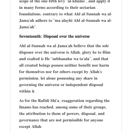
𝐬𝐜𝐨𝐩𝐞 𝐨𝐟 𝐭𝐡𝐞 𝐨𝐧𝐞-𝐟𝐢𝐟𝐭𝐡 𝐥𝐞𝐯𝐲 “𝐚𝐥-𝐤𝐡𝐮𝐦𝐬”, 𝐚𝐧𝐝 𝐚𝐩𝐩𝐥𝐲 𝐢𝐭
𝐢𝐧 𝐦𝐚𝐧𝐲 𝐟𝐨𝐫𝐦𝐬 𝐚𝐜𝐜𝐨𝐫𝐝𝐢𝐧𝐠 𝐭𝐨 𝐭𝐡𝐞𝐢𝐫 𝐬𝐞𝐜𝐭𝐚𝐫𝐢𝐚𝐧
𝐟𝐨𝐮𝐧𝐝𝐚𝐭𝐢𝐨𝐧𝐬, 𝐜𝐨𝐧𝐭𝐫𝐚𝐫𝐲 𝐭𝐨 𝐰𝐡𝐚𝐭 𝐀𝐡𝐥 𝐚𝐥-𝐒𝐮𝐧𝐧𝐚𝐡 𝐰𝐚 𝐚𝐥-
𝐉𝐚𝐦𝐚’𝐚𝐡 𝐚𝐝𝐡𝐞𝐫𝐞 𝐭𝐨 “𝐦𝐚 𝐚𝐥𝐚𝐲𝐡𝐢 𝐀𝐡𝐥 𝐚𝐥-𝐒𝐮𝐧𝐧𝐚𝐡 𝐰𝐚 𝐚𝐥-
𝐉𝐚𝐦𝐚’𝐚𝐡”.
𝐒𝐞𝐯𝐞𝐧𝐭𝐞𝐞𝐧𝐭𝐡: 𝐃𝐢𝐬𝐩𝐨𝐬𝐚𝐥 𝐨𝐯𝐞𝐫 𝐭𝐡𝐞 𝐮𝐧𝐢𝐯𝐞𝐫𝐬𝐞
𝐀𝐡𝐥 𝐚𝐥-𝐒𝐮𝐧𝐧𝐚𝐡 𝐰𝐚 𝐚𝐥-𝐉𝐚𝐦𝐚’𝐚𝐡 𝐛𝐞𝐥𝐢𝐞𝐯𝐞 𝐭𝐡𝐚𝐭 𝐭𝐡𝐞 𝐬𝐨𝐥𝐞
𝐝𝐢𝐬𝐩𝐨𝐬𝐞𝐫 𝐨𝐯𝐞𝐫 𝐭𝐡𝐞 𝐮𝐧𝐢𝐯𝐞𝐫𝐬𝐞 𝐢𝐬 𝐀𝐥𝐥𝐚𝐡, 𝐠𝐥𝐨𝐫𝐲 𝐛𝐞 𝐭𝐨 𝐇𝐢𝐦
𝐚𝐧𝐝 𝐞𝐱𝐚𝐥𝐭𝐞𝐝 𝐢𝐬 𝐇𝐞 “𝐬𝐮𝐛𝐡𝐚𝐧𝐚𝐡𝐮 𝐰𝐚 𝐭𝐚’𝐚𝐥𝐚”, 𝐚𝐧𝐝 𝐭𝐡𝐚𝐭
𝐚𝐥𝐥 𝐜𝐫𝐞𝐚𝐭𝐞𝐝 𝐛𝐞𝐢𝐧𝐠𝐬 𝐩𝐨𝐬𝐬𝐞𝐬𝐬 𝐧𝐞𝐢𝐭𝐡𝐞𝐫 𝐛𝐞𝐧𝐞𝐟𝐢𝐭 𝐧𝐨𝐫 𝐡𝐚𝐫𝐦
𝐟𝐨𝐫 𝐭𝐡𝐞𝐦𝐬𝐞𝐥𝐯𝐞𝐬 𝐧𝐨𝐫 𝐟𝐨𝐫 𝐨𝐭𝐡𝐞𝐫𝐬 𝐞𝐱𝐜𝐞𝐩𝐭 𝐛𝐲 𝐀𝐥𝐥𝐚𝐡’𝐬
𝐩𝐞𝐫𝐦𝐢𝐬𝐬𝐢𝐨𝐧, 𝐥𝐞𝐭 𝐚𝐥𝐨𝐧𝐞 𝐩𝐨𝐬𝐬𝐞𝐬𝐬𝐢𝐧𝐠 𝐚𝐧𝐲 𝐬𝐡𝐚𝐫𝐞 𝐢𝐧
𝐠𝐨𝐯𝐞𝐫𝐧𝐢𝐧𝐠 𝐭𝐡𝐞 𝐮𝐧𝐢𝐯𝐞𝐫𝐬𝐞 𝐨𝐫 𝐢𝐧𝐝𝐞𝐩𝐞𝐧𝐝𝐞𝐧𝐭 𝐝𝐢𝐬𝐩𝐨𝐬𝐚𝐥
𝐰𝐢𝐭𝐡𝐢𝐧 𝐢𝐭.
𝐀𝐬 𝐟𝐨𝐫 𝐭𝐡𝐞 𝐑𝐚𝐟𝐢𝐝𝐢 𝐒𝐡𝐢’𝐚, 𝐞𝐱𝐚𝐠𝐠𝐞𝐫𝐚𝐭𝐢𝐨𝐧 𝐫𝐞𝐠𝐚𝐫𝐝𝐢𝐧𝐠 𝐭𝐡𝐞
𝐈𝐦𝐚𝐦𝐬 𝐡𝐚𝐬 𝐫𝐞𝐚𝐜𝐡𝐞𝐝, 𝐚𝐦𝐨𝐧𝐠 𝐬𝐨𝐦𝐞 𝐨𝐟 𝐭𝐡𝐞𝐢𝐫 𝐠𝐫𝐨𝐮𝐩𝐬,
𝐭𝐡𝐞 𝐚𝐭𝐭𝐫𝐢𝐛𝐮𝐭𝐢𝐨𝐧 𝐭𝐨 𝐭𝐡𝐞𝐦 𝐨𝐟 𝐩𝐨𝐰𝐞𝐫𝐬, 𝐝𝐢𝐬𝐩𝐨𝐬𝐚𝐥, 𝐚𝐧𝐝
𝐠𝐨𝐯𝐞𝐫𝐧𝐚𝐧𝐜𝐞 𝐭𝐡𝐚𝐭 𝐚𝐫𝐞 𝐧𝐨𝐭 𝐩𝐞𝐫𝐦𝐢𝐬𝐬𝐢𝐛𝐥𝐞 𝐟𝐨𝐫 𝐚𝐧𝐲𝐨𝐧𝐞
𝐞𝐱𝐜𝐞𝐩𝐭 𝐀𝐥𝐥𝐚𝐡.