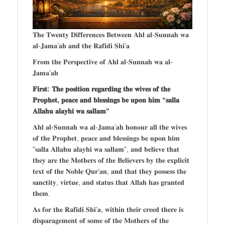
𝐓𝐡𝐞 𝐓𝐰𝐞𝐧𝐭𝐲 𝐃𝐢𝐟𝐟𝐞𝐫𝐞𝐧𝐜𝐞𝐬 𝐁𝐞𝐭𝐰𝐞𝐞𝐧 𝐀𝐡𝐥 𝐚𝐥-𝐒𝐮𝐧𝐧𝐚𝐡 𝐰𝐚
𝐚𝐥-𝐉𝐚𝐦𝐚’𝐚𝐡 𝐚𝐧𝐝 𝐭𝐡𝐞 𝐑𝐚𝐟𝐢𝐝𝐢 𝐒𝐡𝐢’𝐚
𝐅𝐫𝐨𝐦 𝐭𝐡𝐞 𝐏𝐞𝐫𝐬𝐩𝐞𝐜𝐭𝐢𝐯𝐞 𝐨𝐟 𝐀𝐡𝐥 𝐚𝐥-𝐒𝐮𝐧𝐧𝐚𝐡 𝐰𝐚 𝐚𝐥-
𝐉𝐚𝐦𝐚’𝐚𝐡
𝐅𝐢𝐫𝐬𝐭: 𝐓𝐡𝐞 𝐩𝐨𝐬𝐢𝐭𝐢𝐨𝐧 𝐫𝐞𝐠𝐚𝐫𝐝𝐢𝐧𝐠 𝐭𝐡𝐞 𝐰𝐢𝐯𝐞𝐬 𝐨𝐟 𝐭𝐡𝐞
𝐏𝐫𝐨𝐩𝐡𝐞𝐭, 𝐩𝐞𝐚𝐜𝐞 𝐚𝐧𝐝 𝐛𝐥𝐞𝐬𝐬𝐢𝐧𝐠𝐬 𝐛𝐞 𝐮𝐩𝐨𝐧 𝐡𝐢𝐦 “𝐬𝐚𝐥𝐥𝐚
𝐀𝐥𝐥𝐚𝐡𝐮 𝐚𝐥𝐚𝐲𝐡𝐢 𝐰𝐚 𝐬𝐚𝐥𝐥𝐚𝐦”
𝐀𝐡𝐥 𝐚𝐥-𝐒𝐮𝐧𝐧𝐚𝐡 𝐰𝐚 𝐚𝐥-𝐉𝐚𝐦𝐚’𝐚𝐡 𝐡𝐨𝐧𝐨𝐮𝐫 𝐚𝐥𝐥 𝐭𝐡𝐞 𝐰𝐢𝐯𝐞𝐬
𝐨𝐟 𝐭𝐡𝐞 𝐏𝐫𝐨𝐩𝐡𝐞𝐭, 𝐩𝐞𝐚𝐜𝐞 𝐚𝐧𝐝 𝐛𝐥𝐞𝐬𝐬𝐢𝐧𝐠𝐬 𝐛𝐞 𝐮𝐩𝐨𝐧 𝐡𝐢𝐦
“𝐬𝐚𝐥𝐥𝐚 𝐀𝐥𝐥𝐚𝐡𝐮 𝐚𝐥𝐚𝐲𝐡𝐢 𝐰𝐚 𝐬𝐚𝐥𝐥𝐚𝐦”, 𝐚𝐧𝐝 𝐛𝐞𝐥𝐢𝐞𝐯𝐞 𝐭𝐡𝐚𝐭
𝐭𝐡𝐞𝐲 𝐚𝐫𝐞 𝐭𝐡𝐞 𝐌𝐨𝐭𝐡𝐞𝐫𝐬 𝐨𝐟 𝐭𝐡𝐞 𝐁𝐞𝐥𝐢𝐞𝐯𝐞𝐫𝐬 𝐛𝐲 𝐭𝐡𝐞 𝐞𝐱𝐩𝐥𝐢𝐜𝐢𝐭
𝐭𝐞𝐱𝐭 𝐨𝐟 𝐭𝐡𝐞 𝐍𝐨𝐛𝐥𝐞 𝐐𝐮𝐫’𝐚𝐧, 𝐚𝐧𝐝 𝐭𝐡𝐚𝐭 𝐭𝐡𝐞𝐲 𝐩𝐨𝐬𝐬𝐞𝐬𝐬 𝐭𝐡𝐞
𝐬𝐚𝐧𝐜𝐭𝐢𝐭𝐲, 𝐯𝐢𝐫𝐭𝐮𝐞, 𝐚𝐧𝐝 𝐬𝐭𝐚𝐭𝐮𝐬 𝐭𝐡𝐚𝐭 𝐀𝐥𝐥𝐚𝐡 𝐡𝐚𝐬 𝐠𝐫𝐚𝐧𝐭𝐞𝐝
𝐭𝐡𝐞𝐦.
𝐀𝐬 𝐟𝐨𝐫 𝐭𝐡𝐞 𝐑𝐚𝐟𝐢𝐝𝐢 𝐒𝐡𝐢’𝐚, 𝐰𝐢𝐭𝐡𝐢𝐧 𝐭𝐡𝐞𝐢𝐫 𝐜𝐫𝐞𝐞𝐝 𝐭𝐡𝐞𝐫𝐞 𝐢𝐬
𝐝𝐢𝐬𝐩𝐚𝐫𝐚𝐠𝐞𝐦𝐞𝐧𝐭 𝐨𝐟 𝐬𝐨𝐦𝐞 𝐨𝐟 𝐭𝐡𝐞 𝐌𝐨𝐭𝐡𝐞𝐫𝐬 𝐨𝐟 𝐭𝐡𝐞