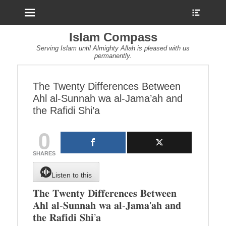
Menu
Show
Heade
Sideb
Islam Compass
Conte
Serving Islam until Almighty Allah is pleased with us
permanently.
The Twenty Differences Between
Ahl al-Sunnah wa al-Jama’ah and
the Rafidi Shi’a
0
SHARES
Listen to this
𝐓𝐡𝐞 𝐓𝐰𝐞𝐧𝐭𝐲 𝐃𝐢𝐟𝐟𝐞𝐫𝐞𝐧𝐜𝐞𝐬 𝐁𝐞𝐭𝐰𝐞𝐞𝐧
𝐀𝐡𝐥 𝐚𝐥-𝐒𝐮𝐧𝐧𝐚𝐡 𝐰𝐚 𝐚𝐥-𝐉𝐚𝐦𝐚’𝐚𝐡 𝐚𝐧𝐝
𝐭𝐡𝐞 𝐑𝐚𝐟𝐢𝐝𝐢 𝐒𝐡𝐢’𝐚