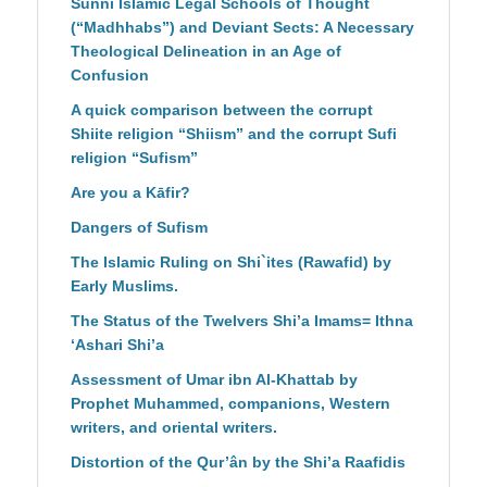
Sunni Islamic Legal Schools of Thought
(“Madhhabs”) and Deviant Sects: A Necessary
Theological Delineation in an Age of
Confusion
A quick comparison between the corrupt
Shiite religion “Shiism” and the corrupt Sufi
religion “Sufism”
Are you a Kāfir?
Dangers of Sufism
The Islamic Ruling on Shi`ites (Rawafid) by
Early Muslims.
The Status of the Twelvers Shi’a Imams= Ithna
‘Ashari Shi’a
Assessment of Umar ibn Al-Khattab by
Prophet Muhammed, companions, Western
writers, and oriental writers.
Distortion of the Qur’ân by the Shi’a Raafidis