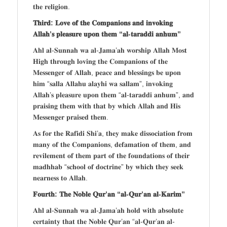
𝐭𝐡𝐞 𝐫𝐞𝐥𝐢𝐠𝐢𝐨𝐧.
𝐓𝐡𝐢𝐫𝐝: 𝐋𝐨𝐯𝐞 𝐨𝐟 𝐭𝐡𝐞 𝐂𝐨𝐦𝐩𝐚𝐧𝐢𝐨𝐧𝐬 𝐚𝐧𝐝 𝐢𝐧𝐯𝐨𝐤𝐢𝐧𝐠
𝐀𝐥𝐥𝐚𝐡’𝐬 𝐩𝐥𝐞𝐚𝐬𝐮𝐫𝐞 𝐮𝐩𝐨𝐧 𝐭𝐡𝐞𝐦 “𝐚𝐥-𝐭𝐚𝐫𝐚𝐝𝐝𝐢 𝐚𝐧𝐡𝐮𝐦”
𝐀𝐡𝐥 𝐚𝐥-𝐒𝐮𝐧𝐧𝐚𝐡 𝐰𝐚 𝐚𝐥-𝐉𝐚𝐦𝐚’𝐚𝐡 𝐰𝐨𝐫𝐬𝐡𝐢𝐩 𝐀𝐥𝐥𝐚𝐡 𝐌𝐨𝐬𝐭
𝐇𝐢𝐠𝐡 𝐭𝐡𝐫𝐨𝐮𝐠𝐡 𝐥𝐨𝐯𝐢𝐧𝐠 𝐭𝐡𝐞 𝐂𝐨𝐦𝐩𝐚𝐧𝐢𝐨𝐧𝐬 𝐨𝐟 𝐭𝐡𝐞
𝐌𝐞𝐬𝐬𝐞𝐧𝐠𝐞𝐫 𝐨𝐟 𝐀𝐥𝐥𝐚𝐡, 𝐩𝐞𝐚𝐜𝐞 𝐚𝐧𝐝 𝐛𝐥𝐞𝐬𝐬𝐢𝐧𝐠𝐬 𝐛𝐞 𝐮𝐩𝐨𝐧
𝐡𝐢𝐦 “𝐬𝐚𝐥𝐥𝐚 𝐀𝐥𝐥𝐚𝐡𝐮 𝐚𝐥𝐚𝐲𝐡𝐢 𝐰𝐚 𝐬𝐚𝐥𝐥𝐚𝐦”, 𝐢𝐧𝐯𝐨𝐤𝐢𝐧𝐠
𝐀𝐥𝐥𝐚𝐡’𝐬 𝐩𝐥𝐞𝐚𝐬𝐮𝐫𝐞 𝐮𝐩𝐨𝐧 𝐭𝐡𝐞𝐦 “𝐚𝐥-𝐭𝐚𝐫𝐚𝐝𝐝𝐢 𝐚𝐧𝐡𝐮𝐦”, 𝐚𝐧𝐝
𝐩𝐫𝐚𝐢𝐬𝐢𝐧𝐠 𝐭𝐡𝐞𝐦 𝐰𝐢𝐭𝐡 𝐭𝐡𝐚𝐭 𝐛𝐲 𝐰𝐡𝐢𝐜𝐡 𝐀𝐥𝐥𝐚𝐡 𝐚𝐧𝐝 𝐇𝐢𝐬
𝐌𝐞𝐬𝐬𝐞𝐧𝐠𝐞𝐫 𝐩𝐫𝐚𝐢𝐬𝐞𝐝 𝐭𝐡𝐞𝐦.
𝐀𝐬 𝐟𝐨𝐫 𝐭𝐡𝐞 𝐑𝐚𝐟𝐢𝐝𝐢 𝐒𝐡𝐢’𝐚, 𝐭𝐡𝐞𝐲 𝐦𝐚𝐤𝐞 𝐝𝐢𝐬𝐬𝐨𝐜𝐢𝐚𝐭𝐢𝐨𝐧 𝐟𝐫𝐨𝐦
𝐦𝐚𝐧𝐲 𝐨𝐟 𝐭𝐡𝐞 𝐂𝐨𝐦𝐩𝐚𝐧𝐢𝐨𝐧𝐬, 𝐝𝐞𝐟𝐚𝐦𝐚𝐭𝐢𝐨𝐧 𝐨𝐟 𝐭𝐡𝐞𝐦, 𝐚𝐧𝐝
𝐫𝐞𝐯𝐢𝐥𝐞𝐦𝐞𝐧𝐭 𝐨𝐟 𝐭𝐡𝐞𝐦 𝐩𝐚𝐫𝐭 𝐨𝐟 𝐭𝐡𝐞 𝐟𝐨𝐮𝐧𝐝𝐚𝐭𝐢𝐨𝐧𝐬 𝐨𝐟 𝐭𝐡𝐞𝐢𝐫
𝐦𝐚𝐝𝐡𝐡𝐚𝐛 “𝐬𝐜𝐡𝐨𝐨𝐥 𝐨𝐟 𝐝𝐨𝐜𝐭𝐫𝐢𝐧𝐞” 𝐛𝐲 𝐰𝐡𝐢𝐜𝐡 𝐭𝐡𝐞𝐲 𝐬𝐞𝐞𝐤
𝐧𝐞𝐚𝐫𝐧𝐞𝐬𝐬 𝐭𝐨 𝐀𝐥𝐥𝐚𝐡.
𝐅𝐨𝐮𝐫𝐭𝐡: 𝐓𝐡𝐞 𝐍𝐨𝐛𝐥𝐞 𝐐𝐮𝐫’𝐚𝐧 “𝐚𝐥-𝐐𝐮𝐫’𝐚𝐧 𝐚𝐥-𝐊𝐚𝐫𝐢𝐦”
𝐀𝐡𝐥 𝐚𝐥-𝐒𝐮𝐧𝐧𝐚𝐡 𝐰𝐚 𝐚𝐥-𝐉𝐚𝐦𝐚’𝐚𝐡 𝐡𝐨𝐥𝐝 𝐰𝐢𝐭𝐡 𝐚𝐛𝐬𝐨𝐥𝐮𝐭𝐞
𝐜𝐞𝐫𝐭𝐚𝐢𝐧𝐭𝐲 𝐭𝐡𝐚𝐭 𝐭𝐡𝐞 𝐍𝐨𝐛𝐥𝐞 𝐐𝐮𝐫’𝐚𝐧 “𝐚𝐥-𝐐𝐮𝐫’𝐚𝐧 𝐚𝐥-