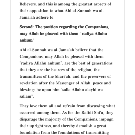
𝐁𝐞𝐥𝐢𝐞𝐯𝐞𝐫𝐬, 𝐚𝐧𝐝 𝐭𝐡𝐢𝐬 𝐢𝐬 𝐚𝐦𝐨𝐧𝐠 𝐭𝐡𝐞 𝐠𝐫𝐞𝐚𝐭𝐞𝐬𝐭 𝐚𝐬𝐩𝐞𝐜𝐭𝐬 𝐨𝐟
𝐭𝐡𝐞𝐢𝐫 𝐨𝐩𝐩𝐨𝐬𝐢𝐭𝐢𝐨𝐧 𝐭𝐨 𝐰𝐡𝐚𝐭 𝐀𝐡𝐥 𝐚𝐥-𝐒𝐮𝐧𝐧𝐚𝐡 𝐰𝐚 𝐚𝐥-
𝐉𝐚𝐦𝐚’𝐚𝐡 𝐚𝐝𝐡𝐞𝐫𝐞 𝐭𝐨.
𝐒𝐞𝐜𝐨𝐧𝐝: 𝐓𝐡𝐞 𝐩𝐨𝐬𝐢𝐭𝐢𝐨𝐧 𝐫𝐞𝐠𝐚𝐫𝐝𝐢𝐧𝐠 𝐭𝐡𝐞 𝐂𝐨𝐦𝐩𝐚𝐧𝐢𝐨𝐧𝐬,
𝐦𝐚𝐲 𝐀𝐥𝐥𝐚𝐡 𝐛𝐞 𝐩𝐥𝐞𝐚𝐬𝐞𝐝 𝐰𝐢𝐭𝐡 𝐭𝐡𝐞𝐦 “𝐫𝐚𝐝𝐢𝐲𝐚 𝐀𝐥𝐥𝐚𝐡𝐮
𝐚𝐧𝐡𝐮𝐦”
𝐀𝐡𝐥 𝐚𝐥-𝐒𝐮𝐧𝐧𝐚𝐡 𝐰𝐚 𝐚𝐥-𝐉𝐚𝐦𝐚’𝐚𝐡 𝐛𝐞𝐥𝐢𝐞𝐯𝐞 𝐭𝐡𝐚𝐭 𝐭𝐡𝐞
𝐂𝐨𝐦𝐩𝐚𝐧𝐢𝐨𝐧𝐬, 𝐦𝐚𝐲 𝐀𝐥𝐥𝐚𝐡 𝐛𝐞 𝐩𝐥𝐞𝐚𝐬𝐞𝐝 𝐰𝐢𝐭𝐡 𝐭𝐡𝐞𝐦
“𝐫𝐚𝐝𝐢𝐲𝐚 𝐀𝐥𝐥𝐚𝐡𝐮 𝐚𝐧𝐡𝐮𝐦”, 𝐚𝐫𝐞 𝐭𝐡𝐞 𝐛𝐞𝐬𝐭 𝐨𝐟 𝐠𝐞𝐧𝐞𝐫𝐚𝐭𝐢𝐨𝐧𝐬,
𝐭𝐡𝐚𝐭 𝐭𝐡𝐞𝐲 𝐚𝐫𝐞 𝐭𝐡𝐞 𝐛𝐞𝐚𝐫𝐞𝐫𝐬 𝐨𝐟 𝐭𝐡𝐞 𝐫𝐞𝐥𝐢𝐠𝐢𝐨𝐧, 𝐭𝐡𝐞
𝐭𝐫𝐚𝐧𝐬𝐦𝐢𝐭𝐭𝐞𝐫𝐬 𝐨𝐟 𝐭𝐡𝐞 𝐒𝐡𝐚𝐫𝐢’𝐚𝐡, 𝐚𝐧𝐝 𝐭𝐡𝐞 𝐩𝐫𝐞𝐬𝐞𝐫𝐯𝐞𝐫𝐬 𝐨𝐟
𝐫𝐞𝐯𝐞𝐥𝐚𝐭𝐢𝐨𝐧 𝐚𝐟𝐭𝐞𝐫 𝐭𝐡𝐞 𝐌𝐞𝐬𝐬𝐞𝐧𝐠𝐞𝐫 𝐨𝐟 𝐀𝐥𝐥𝐚𝐡, 𝐩𝐞𝐚𝐜𝐞 𝐚𝐧𝐝
𝐛𝐥𝐞𝐬𝐬𝐢𝐧𝐠𝐬 𝐛𝐞 𝐮𝐩𝐨𝐧 𝐡𝐢𝐦 “𝐬𝐚𝐥𝐥𝐚 𝐀𝐥𝐥𝐚𝐡𝐮 𝐚𝐥𝐚𝐲𝐡𝐢 𝐰𝐚
𝐬𝐚𝐥𝐥𝐚𝐦”.
𝐓𝐡𝐞𝐲 𝐥𝐨𝐯𝐞 𝐭𝐡𝐞𝐦 𝐚𝐥𝐥 𝐚𝐧𝐝 𝐫𝐞𝐟𝐫𝐚𝐢𝐧 𝐟𝐫𝐨𝐦 𝐝𝐢𝐬𝐜𝐮𝐬𝐬𝐢𝐧𝐠 𝐰𝐡𝐚𝐭
𝐨𝐜𝐜𝐮𝐫𝐫𝐞𝐝 𝐚𝐦𝐨𝐧𝐠 𝐭𝐡𝐞𝐦. 𝐀𝐬 𝐟𝐨𝐫 𝐭𝐡𝐞 𝐑𝐚𝐟𝐢𝐝𝐢 𝐒𝐡𝐢’𝐚, 𝐭𝐡𝐞𝐲
𝐝𝐢𝐬𝐩𝐚𝐫𝐚𝐠𝐞 𝐭𝐡𝐞 𝐦𝐚𝐣𝐨𝐫𝐢𝐭𝐲 𝐨𝐟 𝐭𝐡𝐞 𝐂𝐨𝐦𝐩𝐚𝐧𝐢𝐨𝐧𝐬, 𝐢𝐦𝐩𝐮𝐠𝐧
𝐭𝐡𝐞𝐢𝐫 𝐮𝐩𝐫𝐢𝐠𝐡𝐭𝐧𝐞𝐬𝐬, 𝐚𝐧𝐝 𝐭𝐡𝐞𝐫𝐞𝐛𝐲 𝐝𝐞𝐦𝐨𝐥𝐢𝐬𝐡 𝐚 𝐠𝐫𝐞𝐚𝐭
𝐟𝐨𝐮𝐧𝐝𝐚𝐭𝐢𝐨𝐧 𝐟𝐫𝐨𝐦 𝐭𝐡𝐞 𝐟𝐨𝐮𝐧𝐝𝐚𝐭𝐢𝐨𝐧𝐬 𝐨𝐟 𝐭𝐫𝐚𝐧𝐬𝐦𝐢𝐭𝐭𝐢𝐧𝐠