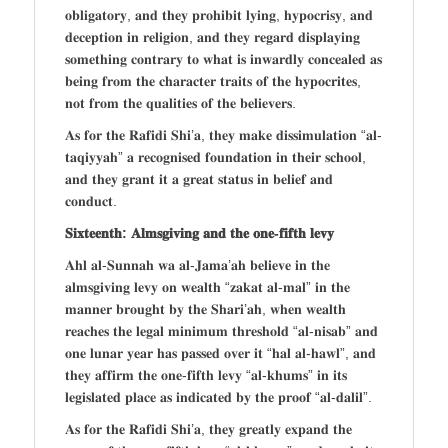
𝐨𝐛𝐥𝐢𝐠𝐚𝐭𝐨𝐫𝐲, 𝐚𝐧𝐝 𝐭𝐡𝐞𝐲 𝐩𝐫𝐨𝐡𝐢𝐛𝐢𝐭 𝐥𝐲𝐢𝐧𝐠, 𝐡𝐲𝐩𝐨𝐜𝐫𝐢𝐬𝐲, 𝐚𝐧𝐝
𝐝𝐞𝐜𝐞𝐩𝐭𝐢𝐨𝐧 𝐢𝐧 𝐫𝐞𝐥𝐢𝐠𝐢𝐨𝐧, 𝐚𝐧𝐝 𝐭𝐡𝐞𝐲 𝐫𝐞𝐠𝐚𝐫𝐝 𝐝𝐢𝐬𝐩𝐥𝐚𝐲𝐢𝐧𝐠
𝐬𝐨𝐦𝐞𝐭𝐡𝐢𝐧𝐠 𝐜𝐨𝐧𝐭𝐫𝐚𝐫𝐲 𝐭𝐨 𝐰𝐡𝐚𝐭 𝐢𝐬 𝐢𝐧𝐰𝐚𝐫𝐝𝐥𝐲 𝐜𝐨𝐧𝐜𝐞𝐚𝐥𝐞𝐝 𝐚𝐬
𝐛𝐞𝐢𝐧𝐠 𝐟𝐫𝐨𝐦 𝐭𝐡𝐞 𝐜𝐡𝐚𝐫𝐚𝐜𝐭𝐞𝐫 𝐭𝐫𝐚𝐢𝐭𝐬 𝐨𝐟 𝐭𝐡𝐞 𝐡𝐲𝐩𝐨𝐜𝐫𝐢𝐭𝐞𝐬,
𝐧𝐨𝐭 𝐟𝐫𝐨𝐦 𝐭𝐡𝐞 𝐪𝐮𝐚𝐥𝐢𝐭𝐢𝐞𝐬 𝐨𝐟 𝐭𝐡𝐞 𝐛𝐞𝐥𝐢𝐞𝐯𝐞𝐫𝐬.
𝐀𝐬 𝐟𝐨𝐫 𝐭𝐡𝐞 𝐑𝐚𝐟𝐢𝐝𝐢 𝐒𝐡𝐢’𝐚, 𝐭𝐡𝐞𝐲 𝐦𝐚𝐤𝐞 𝐝𝐢𝐬𝐬𝐢𝐦𝐮𝐥𝐚𝐭𝐢𝐨𝐧 “𝐚𝐥-
𝐭𝐚𝐪𝐢𝐲𝐲𝐚𝐡” 𝐚 𝐫𝐞𝐜𝐨𝐠𝐧𝐢𝐬𝐞𝐝 𝐟𝐨𝐮𝐧𝐝𝐚𝐭𝐢𝐨𝐧 𝐢𝐧 𝐭𝐡𝐞𝐢𝐫 𝐬𝐜𝐡𝐨𝐨𝐥,
𝐚𝐧𝐝 𝐭𝐡𝐞𝐲 𝐠𝐫𝐚𝐧𝐭 𝐢𝐭 𝐚 𝐠𝐫𝐞𝐚𝐭 𝐬𝐭𝐚𝐭𝐮𝐬 𝐢𝐧 𝐛𝐞𝐥𝐢𝐞𝐟 𝐚𝐧𝐝
𝐜𝐨𝐧𝐝𝐮𝐜𝐭.
𝐒𝐢𝐱𝐭𝐞𝐞𝐧𝐭𝐡: 𝐀𝐥𝐦𝐬𝐠𝐢𝐯𝐢𝐧𝐠 𝐚𝐧𝐝 𝐭𝐡𝐞 𝐨𝐧𝐞-𝐟𝐢𝐟𝐭𝐡 𝐥𝐞𝐯𝐲
𝐀𝐡𝐥 𝐚𝐥-𝐒𝐮𝐧𝐧𝐚𝐡 𝐰𝐚 𝐚𝐥-𝐉𝐚𝐦𝐚’𝐚𝐡 𝐛𝐞𝐥𝐢𝐞𝐯𝐞 𝐢𝐧 𝐭𝐡𝐞
𝐚𝐥𝐦𝐬𝐠𝐢𝐯𝐢𝐧𝐠 𝐥𝐞𝐯𝐲 𝐨𝐧 𝐰𝐞𝐚𝐥𝐭𝐡 “𝐳𝐚𝐤𝐚𝐭 𝐚𝐥-𝐦𝐚𝐥” 𝐢𝐧 𝐭𝐡𝐞
𝐦𝐚𝐧𝐧𝐞𝐫 𝐛𝐫𝐨𝐮𝐠𝐡𝐭 𝐛𝐲 𝐭𝐡𝐞 𝐒𝐡𝐚𝐫𝐢’𝐚𝐡, 𝐰𝐡𝐞𝐧 𝐰𝐞𝐚𝐥𝐭𝐡
𝐫𝐞𝐚𝐜𝐡𝐞𝐬 𝐭𝐡𝐞 𝐥𝐞𝐠𝐚𝐥 𝐦𝐢𝐧𝐢𝐦𝐮𝐦 𝐭𝐡𝐫𝐞𝐬𝐡𝐨𝐥𝐝 “𝐚𝐥-𝐧𝐢𝐬𝐚𝐛” 𝐚𝐧𝐝
𝐨𝐧𝐞 𝐥𝐮𝐧𝐚𝐫 𝐲𝐞𝐚𝐫 𝐡𝐚𝐬 𝐩𝐚𝐬𝐬𝐞𝐝 𝐨𝐯𝐞𝐫 𝐢𝐭 “𝐡𝐚𝐥 𝐚𝐥-𝐡𝐚𝐰𝐥”, 𝐚𝐧𝐝
𝐭𝐡𝐞𝐲 𝐚𝐟𝐟𝐢𝐫𝐦 𝐭𝐡𝐞 𝐨𝐧𝐞-𝐟𝐢𝐟𝐭𝐡 𝐥𝐞𝐯𝐲 “𝐚𝐥-𝐤𝐡𝐮𝐦𝐬” 𝐢𝐧 𝐢𝐭𝐬
𝐥𝐞𝐠𝐢𝐬𝐥𝐚𝐭𝐞𝐝 𝐩𝐥𝐚𝐜𝐞 𝐚𝐬 𝐢𝐧𝐝𝐢𝐜𝐚𝐭𝐞𝐝 𝐛𝐲 𝐭𝐡𝐞 𝐩𝐫𝐨𝐨𝐟 “𝐚𝐥-𝐝𝐚𝐥𝐢𝐥”.
𝐀𝐬 𝐟𝐨𝐫 𝐭𝐡𝐞 𝐑𝐚𝐟𝐢𝐝𝐢 𝐒𝐡𝐢’𝐚, 𝐭𝐡𝐞𝐲 𝐠𝐫𝐞𝐚𝐭𝐥𝐲 𝐞𝐱𝐩𝐚𝐧𝐝 𝐭𝐡𝐞