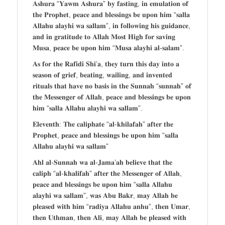
𝐀𝐬𝐡𝐮𝐫𝐚 “𝐘𝐚𝐰𝐦 𝐀𝐬𝐡𝐮𝐫𝐚” 𝐛𝐲 𝐟𝐚𝐬𝐭𝐢𝐧𝐠, 𝐢𝐧 𝐞𝐦𝐮𝐥𝐚𝐭𝐢𝐨𝐧 𝐨𝐟
𝐭𝐡𝐞 𝐏𝐫𝐨𝐩𝐡𝐞𝐭, 𝐩𝐞𝐚𝐜𝐞 𝐚𝐧𝐝 𝐛𝐥𝐞𝐬𝐬𝐢𝐧𝐠𝐬 𝐛𝐞 𝐮𝐩𝐨𝐧 𝐡𝐢𝐦 “𝐬𝐚𝐥𝐥𝐚
𝐀𝐥𝐥𝐚𝐡𝐮 𝐚𝐥𝐚𝐲𝐡𝐢 𝐰𝐚 𝐬𝐚𝐥𝐥𝐚𝐦”, 𝐢𝐧 𝐟𝐨𝐥𝐥𝐨𝐰𝐢𝐧𝐠 𝐡𝐢𝐬 𝐠𝐮𝐢𝐝𝐚𝐧𝐜𝐞,
𝐚𝐧𝐝 𝐢𝐧 𝐠𝐫𝐚𝐭𝐢𝐭𝐮𝐝𝐞 𝐭𝐨 𝐀𝐥𝐥𝐚𝐡 𝐌𝐨𝐬𝐭 𝐇𝐢𝐠𝐡 𝐟𝐨𝐫 𝐬𝐚𝐯𝐢𝐧𝐠
𝐌𝐮𝐬𝐚, 𝐩𝐞𝐚𝐜𝐞 𝐛𝐞 𝐮𝐩𝐨𝐧 𝐡𝐢𝐦 “𝐌𝐮𝐬𝐚 𝐚𝐥𝐚𝐲𝐡𝐢 𝐚𝐥-𝐬𝐚𝐥𝐚𝐦”.
𝐀𝐬 𝐟𝐨𝐫 𝐭𝐡𝐞 𝐑𝐚𝐟𝐢𝐝𝐢 𝐒𝐡𝐢’𝐚, 𝐭𝐡𝐞𝐲 𝐭𝐮𝐫𝐧 𝐭𝐡𝐢𝐬 𝐝𝐚𝐲 𝐢𝐧𝐭𝐨 𝐚
𝐬𝐞𝐚𝐬𝐨𝐧 𝐨𝐟 𝐠𝐫𝐢𝐞𝐟, 𝐛𝐞𝐚𝐭𝐢𝐧𝐠, 𝐰𝐚𝐢𝐥𝐢𝐧𝐠, 𝐚𝐧𝐝 𝐢𝐧𝐯𝐞𝐧𝐭𝐞𝐝
𝐫𝐢𝐭𝐮𝐚𝐥𝐬 𝐭𝐡𝐚𝐭 𝐡𝐚𝐯𝐞 𝐧𝐨 𝐛𝐚𝐬𝐢𝐬 𝐢𝐧 𝐭𝐡𝐞 𝐒𝐮𝐧𝐧𝐚𝐡 “𝐬𝐮𝐧𝐧𝐚𝐡” 𝐨𝐟
𝐭𝐡𝐞 𝐌𝐞𝐬𝐬𝐞𝐧𝐠𝐞𝐫 𝐨𝐟 𝐀𝐥𝐥𝐚𝐡, 𝐩𝐞𝐚𝐜𝐞 𝐚𝐧𝐝 𝐛𝐥𝐞𝐬𝐬𝐢𝐧𝐠𝐬 𝐛𝐞 𝐮𝐩𝐨𝐧
𝐡𝐢𝐦 “𝐬𝐚𝐥𝐥𝐚 𝐀𝐥𝐥𝐚𝐡𝐮 𝐚𝐥𝐚𝐲𝐡𝐢 𝐰𝐚 𝐬𝐚𝐥𝐥𝐚𝐦”.
𝐄𝐥𝐞𝐯𝐞𝐧𝐭𝐡: 𝐓𝐡𝐞 𝐜𝐚𝐥𝐢𝐩𝐡𝐚𝐭𝐞 “𝐚𝐥-𝐤𝐡𝐢𝐥𝐚𝐟𝐚𝐡” 𝐚𝐟𝐭𝐞𝐫 𝐭𝐡𝐞
𝐏𝐫𝐨𝐩𝐡𝐞𝐭, 𝐩𝐞𝐚𝐜𝐞 𝐚𝐧𝐝 𝐛𝐥𝐞𝐬𝐬𝐢𝐧𝐠𝐬 𝐛𝐞 𝐮𝐩𝐨𝐧 𝐡𝐢𝐦 “𝐬𝐚𝐥𝐥𝐚
𝐀𝐥𝐥𝐚𝐡𝐮 𝐚𝐥𝐚𝐲𝐡𝐢 𝐰𝐚 𝐬𝐚𝐥𝐥𝐚𝐦”
𝐀𝐡𝐥 𝐚𝐥-𝐒𝐮𝐧𝐧𝐚𝐡 𝐰𝐚 𝐚𝐥-𝐉𝐚𝐦𝐚’𝐚𝐡 𝐛𝐞𝐥𝐢𝐞𝐯𝐞 𝐭𝐡𝐚𝐭 𝐭𝐡𝐞
𝐜𝐚𝐥𝐢𝐩𝐡 “𝐚𝐥-𝐤𝐡𝐚𝐥𝐢𝐟𝐚𝐡” 𝐚𝐟𝐭𝐞𝐫 𝐭𝐡𝐞 𝐌𝐞𝐬𝐬𝐞𝐧𝐠𝐞𝐫 𝐨𝐟 𝐀𝐥𝐥𝐚𝐡,
𝐩𝐞𝐚𝐜𝐞 𝐚𝐧𝐝 𝐛𝐥𝐞𝐬𝐬𝐢𝐧𝐠𝐬 𝐛𝐞 𝐮𝐩𝐨𝐧 𝐡𝐢𝐦 “𝐬𝐚𝐥𝐥𝐚 𝐀𝐥𝐥𝐚𝐡𝐮
𝐚𝐥𝐚𝐲𝐡𝐢 𝐰𝐚 𝐬𝐚𝐥𝐥𝐚𝐦”, 𝐰𝐚𝐬 𝐀𝐛𝐮 𝐁𝐚𝐤𝐫, 𝐦𝐚𝐲 𝐀𝐥𝐥𝐚𝐡 𝐛𝐞
𝐩𝐥𝐞𝐚𝐬𝐞𝐝 𝐰𝐢𝐭𝐡 𝐡𝐢𝐦 “𝐫𝐚𝐝𝐢𝐲𝐚 𝐀𝐥𝐥𝐚𝐡𝐮 𝐚𝐧𝐡𝐮”, 𝐭𝐡𝐞𝐧 𝐔𝐦𝐚𝐫,
𝐭𝐡𝐞𝐧 𝐔𝐭𝐡𝐦𝐚𝐧, 𝐭𝐡𝐞𝐧 𝐀𝐥𝐢, 𝐦𝐚𝐲 𝐀𝐥𝐥𝐚𝐡 𝐛𝐞 𝐩𝐥𝐞𝐚𝐬𝐞𝐝 𝐰𝐢𝐭𝐡