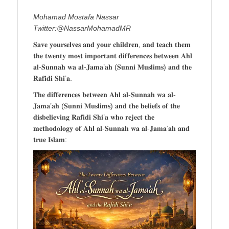
Mohamad Mostafa Nassar
Twitter:@NassarMohamadMR
𝐒𝐚𝐯𝐞 𝐲𝐨𝐮𝐫𝐬𝐞𝐥𝐯𝐞𝐬 𝐚𝐧𝐝 𝐲𝐨𝐮𝐫 𝐜𝐡𝐢𝐥𝐝𝐫𝐞𝐧, 𝐚𝐧𝐝 𝐭𝐞𝐚𝐜𝐡 𝐭𝐡𝐞𝐦
𝐭𝐡𝐞 𝐭𝐰𝐞𝐧𝐭𝐲 𝐦𝐨𝐬𝐭 𝐢𝐦𝐩𝐨𝐫𝐭𝐚𝐧𝐭 𝐝𝐢𝐟𝐟𝐞𝐫𝐞𝐧𝐜𝐞𝐬 𝐛𝐞𝐭𝐰𝐞𝐞𝐧 𝐀𝐡𝐥
𝐚𝐥-𝐒𝐮𝐧𝐧𝐚𝐡 𝐰𝐚 𝐚𝐥-𝐉𝐚𝐦𝐚’𝐚𝐡 (𝐒𝐮𝐧𝐧𝐢 𝐌𝐮𝐬𝐥𝐢𝐦𝐬) 𝐚𝐧𝐝 𝐭𝐡𝐞
𝐑𝐚𝐟𝐢𝐝𝐢 𝐒𝐡𝐢’𝐚.
𝐓𝐡𝐞 𝐝𝐢𝐟𝐟𝐞𝐫𝐞𝐧𝐜𝐞𝐬 𝐛𝐞𝐭𝐰𝐞𝐞𝐧 𝐀𝐡𝐥 𝐚𝐥-𝐒𝐮𝐧𝐧𝐚𝐡 𝐰𝐚 𝐚𝐥-
𝐉𝐚𝐦𝐚’𝐚𝐡 (𝐒𝐮𝐧𝐧𝐢 𝐌𝐮𝐬𝐥𝐢𝐦𝐬) 𝐚𝐧𝐝 𝐭𝐡𝐞 𝐛𝐞𝐥𝐢𝐞𝐟𝐬 𝐨𝐟 𝐭𝐡𝐞
𝐝𝐢𝐬𝐛𝐞𝐥𝐢𝐞𝐯𝐢𝐧𝐠 𝐑𝐚𝐟𝐢𝐝𝐢 𝐒𝐡𝐢’𝐚 𝐰𝐡𝐨 𝐫𝐞𝐣𝐞𝐜𝐭 𝐭𝐡𝐞
𝐦𝐞𝐭𝐡𝐨𝐝𝐨𝐥𝐨𝐠𝐲 𝐨𝐟 𝐀𝐡𝐥 𝐚𝐥-𝐒𝐮𝐧𝐧𝐚𝐡 𝐰𝐚 𝐚𝐥-𝐉𝐚𝐦𝐚’𝐚𝐡 𝐚𝐧𝐝
𝐭𝐫𝐮𝐞 𝐈𝐬𝐥𝐚𝐦: