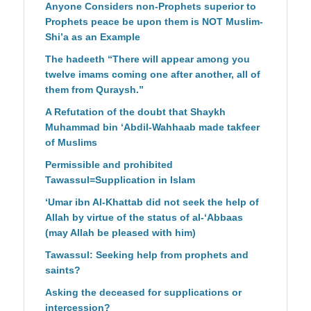
Anyone Considers non-Prophets superior to
Prophets peace be upon them is NOT Muslim-
Shi’a as an Example
The hadeeth “There will appear among you
twelve imams coming one after another, all of
them from Quraysh.”
A Refutation of the doubt that Shaykh
Muhammad bin ‘Abdil-Wahhaab made takfeer
of Muslims
Permissible and prohibited
Tawassul=Supplication in Islam
‘Umar ibn Al-Khattab did not seek the help of
Allah by virtue of the status of al-‘Abbaas
(may Allah be pleased with him)
Tawassul: Seeking help from prophets and
saints?
Asking the deceased for supplications or
intercession?