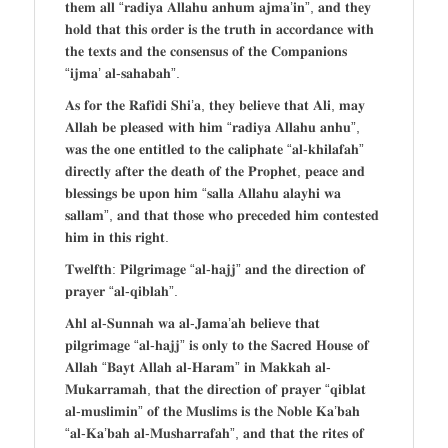
𝐭𝐡𝐞𝐦 𝐚𝐥𝐥 “𝐫𝐚𝐝𝐢𝐲𝐚 𝐀𝐥𝐥𝐚𝐡𝐮 𝐚𝐧𝐡𝐮𝐦 𝐚𝐣𝐦𝐚’𝐢𝐧”, 𝐚𝐧𝐝 𝐭𝐡𝐞𝐲
𝐡𝐨𝐥𝐝 𝐭𝐡𝐚𝐭 𝐭𝐡𝐢𝐬 𝐨𝐫𝐝𝐞𝐫 𝐢𝐬 𝐭𝐡𝐞 𝐭𝐫𝐮𝐭𝐡 𝐢𝐧 𝐚𝐜𝐜𝐨𝐫𝐝𝐚𝐧𝐜𝐞 𝐰𝐢𝐭𝐡
𝐭𝐡𝐞 𝐭𝐞𝐱𝐭𝐬 𝐚𝐧𝐝 𝐭𝐡𝐞 𝐜𝐨𝐧𝐬𝐞𝐧𝐬𝐮𝐬 𝐨𝐟 𝐭𝐡𝐞 𝐂𝐨𝐦𝐩𝐚𝐧𝐢𝐨𝐧𝐬
“𝐢𝐣𝐦𝐚’ 𝐚𝐥-𝐬𝐚𝐡𝐚𝐛𝐚𝐡”.
𝐀𝐬 𝐟𝐨𝐫 𝐭𝐡𝐞 𝐑𝐚𝐟𝐢𝐝𝐢 𝐒𝐡𝐢’𝐚, 𝐭𝐡𝐞𝐲 𝐛𝐞𝐥𝐢𝐞𝐯𝐞 𝐭𝐡𝐚𝐭 𝐀𝐥𝐢, 𝐦𝐚𝐲
𝐀𝐥𝐥𝐚𝐡 𝐛𝐞 𝐩𝐥𝐞𝐚𝐬𝐞𝐝 𝐰𝐢𝐭𝐡 𝐡𝐢𝐦 “𝐫𝐚𝐝𝐢𝐲𝐚 𝐀𝐥𝐥𝐚𝐡𝐮 𝐚𝐧𝐡𝐮”,
𝐰𝐚𝐬 𝐭𝐡𝐞 𝐨𝐧𝐞 𝐞𝐧𝐭𝐢𝐭𝐥𝐞𝐝 𝐭𝐨 𝐭𝐡𝐞 𝐜𝐚𝐥𝐢𝐩𝐡𝐚𝐭𝐞 “𝐚𝐥-𝐤𝐡𝐢𝐥𝐚𝐟𝐚𝐡”
𝐝𝐢𝐫𝐞𝐜𝐭𝐥𝐲 𝐚𝐟𝐭𝐞𝐫 𝐭𝐡𝐞 𝐝𝐞𝐚𝐭𝐡 𝐨𝐟 𝐭𝐡𝐞 𝐏𝐫𝐨𝐩𝐡𝐞𝐭, 𝐩𝐞𝐚𝐜𝐞 𝐚𝐧𝐝
𝐛𝐥𝐞𝐬𝐬𝐢𝐧𝐠𝐬 𝐛𝐞 𝐮𝐩𝐨𝐧 𝐡𝐢𝐦 “𝐬𝐚𝐥𝐥𝐚 𝐀𝐥𝐥𝐚𝐡𝐮 𝐚𝐥𝐚𝐲𝐡𝐢 𝐰𝐚
𝐬𝐚𝐥𝐥𝐚𝐦”, 𝐚𝐧𝐝 𝐭𝐡𝐚𝐭 𝐭𝐡𝐨𝐬𝐞 𝐰𝐡𝐨 𝐩𝐫𝐞𝐜𝐞𝐝𝐞𝐝 𝐡𝐢𝐦 𝐜𝐨𝐧𝐭𝐞𝐬𝐭𝐞𝐝
𝐡𝐢𝐦 𝐢𝐧 𝐭𝐡𝐢𝐬 𝐫𝐢𝐠𝐡𝐭.
𝐓𝐰𝐞𝐥𝐟𝐭𝐡: 𝐏𝐢𝐥𝐠𝐫𝐢𝐦𝐚𝐠𝐞 “𝐚𝐥-𝐡𝐚𝐣𝐣” 𝐚𝐧𝐝 𝐭𝐡𝐞 𝐝𝐢𝐫𝐞𝐜𝐭𝐢𝐨𝐧 𝐨𝐟
𝐩𝐫𝐚𝐲𝐞𝐫 “𝐚𝐥-𝐪𝐢𝐛𝐥𝐚𝐡”.
𝐀𝐡𝐥 𝐚𝐥-𝐒𝐮𝐧𝐧𝐚𝐡 𝐰𝐚 𝐚𝐥-𝐉𝐚𝐦𝐚’𝐚𝐡 𝐛𝐞𝐥𝐢𝐞𝐯𝐞 𝐭𝐡𝐚𝐭
𝐩𝐢𝐥𝐠𝐫𝐢𝐦𝐚𝐠𝐞 “𝐚𝐥-𝐡𝐚𝐣𝐣” 𝐢𝐬 𝐨𝐧𝐥𝐲 𝐭𝐨 𝐭𝐡𝐞 𝐒𝐚𝐜𝐫𝐞𝐝 𝐇𝐨𝐮𝐬𝐞 𝐨𝐟
𝐀𝐥𝐥𝐚𝐡 “𝐁𝐚𝐲𝐭 𝐀𝐥𝐥𝐚𝐡 𝐚𝐥-𝐇𝐚𝐫𝐚𝐦” 𝐢𝐧 𝐌𝐚𝐤𝐤𝐚𝐡 𝐚𝐥-
𝐌𝐮𝐤𝐚𝐫𝐫𝐚𝐦𝐚𝐡, 𝐭𝐡𝐚𝐭 𝐭𝐡𝐞 𝐝𝐢𝐫𝐞𝐜𝐭𝐢𝐨𝐧 𝐨𝐟 𝐩𝐫𝐚𝐲𝐞𝐫 “𝐪𝐢𝐛𝐥𝐚𝐭
𝐚𝐥-𝐦𝐮𝐬𝐥𝐢𝐦𝐢𝐧” 𝐨𝐟 𝐭𝐡𝐞 𝐌𝐮𝐬𝐥𝐢𝐦𝐬 𝐢𝐬 𝐭𝐡𝐞 𝐍𝐨𝐛𝐥𝐞 𝐊𝐚’𝐛𝐚𝐡
“𝐚𝐥-𝐊𝐚’𝐛𝐚𝐡 𝐚𝐥-𝐌𝐮𝐬𝐡𝐚𝐫𝐫𝐚𝐟𝐚𝐡”, 𝐚𝐧𝐝 𝐭𝐡𝐚𝐭 𝐭𝐡𝐞 𝐫𝐢𝐭𝐞𝐬 𝐨𝐟