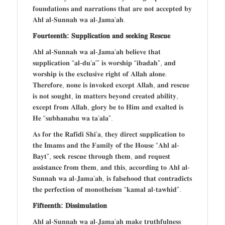
𝐟𝐨𝐮𝐧𝐝𝐚𝐭𝐢𝐨𝐧𝐬 𝐚𝐧𝐝 𝐧𝐚𝐫𝐫𝐚𝐭𝐢𝐨𝐧𝐬 𝐭𝐡𝐚𝐭 𝐚𝐫𝐞 𝐧𝐨𝐭 𝐚𝐜𝐜𝐞𝐩𝐭𝐞𝐝 𝐛𝐲
𝐀𝐡𝐥 𝐚𝐥-𝐒𝐮𝐧𝐧𝐚𝐡 𝐰𝐚 𝐚𝐥-𝐉𝐚𝐦𝐚’𝐚𝐡.
𝐅𝐨𝐮𝐫𝐭𝐞𝐞𝐧𝐭𝐡: 𝐒𝐮𝐩𝐩𝐥𝐢𝐜𝐚𝐭𝐢𝐨𝐧 𝐚𝐧𝐝 𝐬𝐞𝐞𝐤𝐢𝐧𝐠 𝐑𝐞𝐬𝐜𝐮𝐞
𝐀𝐡𝐥 𝐚𝐥-𝐒𝐮𝐧𝐧𝐚𝐡 𝐰𝐚 𝐚𝐥-𝐉𝐚𝐦𝐚’𝐚𝐡 𝐛𝐞𝐥𝐢𝐞𝐯𝐞 𝐭𝐡𝐚𝐭
𝐬𝐮𝐩𝐩𝐥𝐢𝐜𝐚𝐭𝐢𝐨𝐧 “𝐚𝐥-𝐝𝐮’𝐚'” 𝐢𝐬 𝐰𝐨𝐫𝐬𝐡𝐢𝐩 “𝐢𝐛𝐚𝐝𝐚𝐡”, 𝐚𝐧𝐝
𝐰𝐨𝐫𝐬𝐡𝐢𝐩 𝐢𝐬 𝐭𝐡𝐞 𝐞𝐱𝐜𝐥𝐮𝐬𝐢𝐯𝐞 𝐫𝐢𝐠𝐡𝐭 𝐨𝐟 𝐀𝐥𝐥𝐚𝐡 𝐚𝐥𝐨𝐧𝐞.
𝐓𝐡𝐞𝐫𝐞𝐟𝐨𝐫𝐞, 𝐧𝐨𝐧𝐞 𝐢𝐬 𝐢𝐧𝐯𝐨𝐤𝐞𝐝 𝐞𝐱𝐜𝐞𝐩𝐭 𝐀𝐥𝐥𝐚𝐡, 𝐚𝐧𝐝 𝐫𝐞𝐬𝐜𝐮𝐞
𝐢𝐬 𝐧𝐨𝐭 𝐬𝐨𝐮𝐠𝐡𝐭, 𝐢𝐧 𝐦𝐚𝐭𝐭𝐞𝐫𝐬 𝐛𝐞𝐲𝐨𝐧𝐝 𝐜𝐫𝐞𝐚𝐭𝐞𝐝 𝐚𝐛𝐢𝐥𝐢𝐭𝐲,
𝐞𝐱𝐜𝐞𝐩𝐭 𝐟𝐫𝐨𝐦 𝐀𝐥𝐥𝐚𝐡, 𝐠𝐥𝐨𝐫𝐲 𝐛𝐞 𝐭𝐨 𝐇𝐢𝐦 𝐚𝐧𝐝 𝐞𝐱𝐚𝐥𝐭𝐞𝐝 𝐢𝐬
𝐇𝐞 “𝐬𝐮𝐛𝐡𝐚𝐧𝐚𝐡𝐮 𝐰𝐚 𝐭𝐚’𝐚𝐥𝐚”.
𝐀𝐬 𝐟𝐨𝐫 𝐭𝐡𝐞 𝐑𝐚𝐟𝐢𝐝𝐢 𝐒𝐡𝐢’𝐚, 𝐭𝐡𝐞𝐲 𝐝𝐢𝐫𝐞𝐜𝐭 𝐬𝐮𝐩𝐩𝐥𝐢𝐜𝐚𝐭𝐢𝐨𝐧 𝐭𝐨
𝐭𝐡𝐞 𝐈𝐦𝐚𝐦𝐬 𝐚𝐧𝐝 𝐭𝐡𝐞 𝐅𝐚𝐦𝐢𝐥𝐲 𝐨𝐟 𝐭𝐡𝐞 𝐇𝐨𝐮𝐬𝐞 “𝐀𝐡𝐥 𝐚𝐥-
𝐁𝐚𝐲𝐭”, 𝐬𝐞𝐞𝐤 𝐫𝐞𝐬𝐜𝐮𝐞 𝐭𝐡𝐫𝐨𝐮𝐠𝐡 𝐭𝐡𝐞𝐦, 𝐚𝐧𝐝 𝐫𝐞𝐪𝐮𝐞𝐬𝐭
𝐚𝐬𝐬𝐢𝐬𝐭𝐚𝐧𝐜𝐞 𝐟𝐫𝐨𝐦 𝐭𝐡𝐞𝐦, 𝐚𝐧𝐝 𝐭𝐡𝐢𝐬, 𝐚𝐜𝐜𝐨𝐫𝐝𝐢𝐧𝐠 𝐭𝐨 𝐀𝐡𝐥 𝐚𝐥-
𝐒𝐮𝐧𝐧𝐚𝐡 𝐰𝐚 𝐚𝐥-𝐉𝐚𝐦𝐚’𝐚𝐡, 𝐢𝐬 𝐟𝐚𝐥𝐬𝐞𝐡𝐨𝐨𝐝 𝐭𝐡𝐚𝐭 𝐜𝐨𝐧𝐭𝐫𝐚𝐝𝐢𝐜𝐭𝐬
𝐭𝐡𝐞 𝐩𝐞𝐫𝐟𝐞𝐜𝐭𝐢𝐨𝐧 𝐨𝐟 𝐦𝐨𝐧𝐨𝐭𝐡𝐞𝐢𝐬𝐦 “𝐤𝐚𝐦𝐚𝐥 𝐚𝐥-𝐭𝐚𝐰𝐡𝐢𝐝”.
𝐅𝐢𝐟𝐭𝐞𝐞𝐧𝐭𝐡: 𝐃𝐢𝐬𝐬𝐢𝐦𝐮𝐥𝐚𝐭𝐢𝐨𝐧
𝐀𝐡𝐥 𝐚𝐥-𝐒𝐮𝐧𝐧𝐚𝐡 𝐰𝐚 𝐚𝐥-𝐉𝐚𝐦𝐚’𝐚𝐡 𝐦𝐚𝐤𝐞 𝐭𝐫𝐮𝐭𝐡𝐟𝐮𝐥𝐧𝐞𝐬𝐬