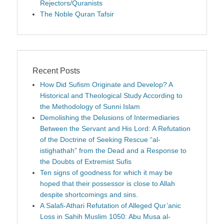
Rejectors/Quranists
The Noble Quran Tafsir
Recent Posts
How Did Sufism Originate and Develop? A
Historical and Theological Study According to
the Methodology of Sunni Islam
Demolishing the Delusions of Intermediaries
Between the Servant and His Lord: A Refutation
of the Doctrine of Seeking Rescue “al-
istighathah” from the Dead and a Response to
the Doubts of Extremist Sufis
Ten signs of goodness for which it may be
hoped that their possessor is close to Allah
despite shortcomings and sins.
A Salafi-Athari Refutation of Alleged Qur’anic
Loss in Sahih Muslim 1050: Abu Musa al-