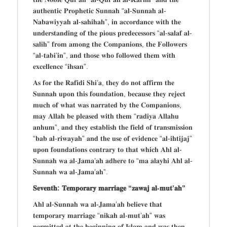
𝐚𝐮𝐭𝐡𝐞𝐧𝐭𝐢𝐜 𝐏𝐫𝐨𝐩𝐡𝐞𝐭𝐢𝐜 𝐒𝐮𝐧𝐧𝐚𝐡 “𝐚𝐥-𝐒𝐮𝐧𝐧𝐚𝐡 𝐚𝐥-
𝐍𝐚𝐛𝐚𝐰𝐢𝐲𝐲𝐚𝐡 𝐚𝐥-𝐬𝐚𝐡𝐢𝐡𝐚𝐡”, 𝐢𝐧 𝐚𝐜𝐜𝐨𝐫𝐝𝐚𝐧𝐜𝐞 𝐰𝐢𝐭𝐡 𝐭𝐡𝐞
𝐮𝐧𝐝𝐞𝐫𝐬𝐭𝐚𝐧𝐝𝐢𝐧𝐠 𝐨𝐟 𝐭𝐡𝐞 𝐩𝐢𝐨𝐮𝐬 𝐩𝐫𝐞𝐝𝐞𝐜𝐞𝐬𝐬𝐨𝐫𝐬 “𝐚𝐥-𝐬𝐚𝐥𝐚𝐟 𝐚𝐥-
𝐬𝐚𝐥𝐢𝐡” 𝐟𝐫𝐨𝐦 𝐚𝐦𝐨𝐧𝐠 𝐭𝐡𝐞 𝐂𝐨𝐦𝐩𝐚𝐧𝐢𝐨𝐧𝐬, 𝐭𝐡𝐞 𝐅𝐨𝐥𝐥𝐨𝐰𝐞𝐫𝐬
“𝐚𝐥-𝐭𝐚𝐛𝐢’𝐢𝐧”, 𝐚𝐧𝐝 𝐭𝐡𝐨𝐬𝐞 𝐰𝐡𝐨 𝐟𝐨𝐥𝐥𝐨𝐰𝐞𝐝 𝐭𝐡𝐞𝐦 𝐰𝐢𝐭𝐡
𝐞𝐱𝐜𝐞𝐥𝐥𝐞𝐧𝐜𝐞 “𝐢𝐡𝐬𝐚𝐧”.
𝐀𝐬 𝐟𝐨𝐫 𝐭𝐡𝐞 𝐑𝐚𝐟𝐢𝐝𝐢 𝐒𝐡𝐢’𝐚, 𝐭𝐡𝐞𝐲 𝐝𝐨 𝐧𝐨𝐭 𝐚𝐟𝐟𝐢𝐫𝐦 𝐭𝐡𝐞
𝐒𝐮𝐧𝐧𝐚𝐡 𝐮𝐩𝐨𝐧 𝐭𝐡𝐢𝐬 𝐟𝐨𝐮𝐧𝐝𝐚𝐭𝐢𝐨𝐧, 𝐛𝐞𝐜𝐚𝐮𝐬𝐞 𝐭𝐡𝐞𝐲 𝐫𝐞𝐣𝐞𝐜𝐭
𝐦𝐮𝐜𝐡 𝐨𝐟 𝐰𝐡𝐚𝐭 𝐰𝐚𝐬 𝐧𝐚𝐫𝐫𝐚𝐭𝐞𝐝 𝐛𝐲 𝐭𝐡𝐞 𝐂𝐨𝐦𝐩𝐚𝐧𝐢𝐨𝐧𝐬,
𝐦𝐚𝐲 𝐀𝐥𝐥𝐚𝐡 𝐛𝐞 𝐩𝐥𝐞𝐚𝐬𝐞𝐝 𝐰𝐢𝐭𝐡 𝐭𝐡𝐞𝐦 “𝐫𝐚𝐝𝐢𝐲𝐚 𝐀𝐥𝐥𝐚𝐡𝐮
𝐚𝐧𝐡𝐮𝐦”, 𝐚𝐧𝐝 𝐭𝐡𝐞𝐲 𝐞𝐬𝐭𝐚𝐛𝐥𝐢𝐬𝐡 𝐭𝐡𝐞 𝐟𝐢𝐞𝐥𝐝 𝐨𝐟 𝐭𝐫𝐚𝐧𝐬𝐦𝐢𝐬𝐬𝐢𝐨𝐧
“𝐛𝐚𝐛 𝐚𝐥-𝐫𝐢𝐰𝐚𝐲𝐚𝐡” 𝐚𝐧𝐝 𝐭𝐡𝐞 𝐮𝐬𝐞 𝐨𝐟 𝐞𝐯𝐢𝐝𝐞𝐧𝐜𝐞 “𝐚𝐥-𝐢𝐡𝐭𝐢𝐣𝐚𝐣”
𝐮𝐩𝐨𝐧 𝐟𝐨𝐮𝐧𝐝𝐚𝐭𝐢𝐨𝐧𝐬 𝐜𝐨𝐧𝐭𝐫𝐚𝐫𝐲 𝐭𝐨 𝐭𝐡𝐚𝐭 𝐰𝐡𝐢𝐜𝐡 𝐀𝐡𝐥 𝐚𝐥-
𝐒𝐮𝐧𝐧𝐚𝐡 𝐰𝐚 𝐚𝐥-𝐉𝐚𝐦𝐚’𝐚𝐡 𝐚𝐝𝐡𝐞𝐫𝐞 𝐭𝐨 “𝐦𝐚 𝐚𝐥𝐚𝐲𝐡𝐢 𝐀𝐡𝐥 𝐚𝐥-
𝐒𝐮𝐧𝐧𝐚𝐡 𝐰𝐚 𝐚𝐥-𝐉𝐚𝐦𝐚’𝐚𝐡”.
𝐒𝐞𝐯𝐞𝐧𝐭𝐡: 𝐓𝐞𝐦𝐩𝐨𝐫𝐚𝐫𝐲 𝐦𝐚𝐫𝐫𝐢𝐚𝐠𝐞 “𝐳𝐚𝐰𝐚𝐣 𝐚𝐥-𝐦𝐮𝐭’𝐚𝐡”
𝐀𝐡𝐥 𝐚𝐥-𝐒𝐮𝐧𝐧𝐚𝐡 𝐰𝐚 𝐚𝐥-𝐉𝐚𝐦𝐚’𝐚𝐡 𝐛𝐞𝐥𝐢𝐞𝐯𝐞 𝐭𝐡𝐚𝐭
𝐭𝐞𝐦𝐩𝐨𝐫𝐚𝐫𝐲 𝐦𝐚𝐫𝐫𝐢𝐚𝐠𝐞 “𝐧𝐢𝐤𝐚𝐡 𝐚𝐥-𝐦𝐮𝐭’𝐚𝐡” 𝐰𝐚𝐬
𝐩𝐞𝐫𝐦𝐢𝐭𝐭𝐞𝐝 𝐚𝐭 𝐭𝐡𝐞 𝐛𝐞𝐠𝐢𝐧𝐧𝐢𝐧𝐠 𝐨𝐟 𝐈𝐬𝐥𝐚𝐦 𝐚𝐧𝐝 𝐰𝐚𝐬 𝐭𝐡𝐞𝐧