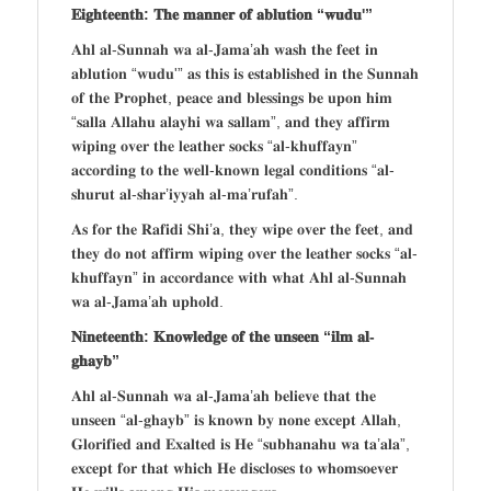
𝐄𝐢𝐠𝐡𝐭𝐞𝐞𝐧𝐭𝐡: 𝐓𝐡𝐞 𝐦𝐚𝐧𝐧𝐞𝐫 𝐨𝐟 𝐚𝐛𝐥𝐮𝐭𝐢𝐨𝐧 “𝐰𝐮𝐝𝐮'”
𝐀𝐡𝐥 𝐚𝐥-𝐒𝐮𝐧𝐧𝐚𝐡 𝐰𝐚 𝐚𝐥-𝐉𝐚𝐦𝐚’𝐚𝐡 𝐰𝐚𝐬𝐡 𝐭𝐡𝐞 𝐟𝐞𝐞𝐭 𝐢𝐧
𝐚𝐛𝐥𝐮𝐭𝐢𝐨𝐧 “𝐰𝐮𝐝𝐮'” 𝐚𝐬 𝐭𝐡𝐢𝐬 𝐢𝐬 𝐞𝐬𝐭𝐚𝐛𝐥𝐢𝐬𝐡𝐞𝐝 𝐢𝐧 𝐭𝐡𝐞 𝐒𝐮𝐧𝐧𝐚𝐡
𝐨𝐟 𝐭𝐡𝐞 𝐏𝐫𝐨𝐩𝐡𝐞𝐭, 𝐩𝐞𝐚𝐜𝐞 𝐚𝐧𝐝 𝐛𝐥𝐞𝐬𝐬𝐢𝐧𝐠𝐬 𝐛𝐞 𝐮𝐩𝐨𝐧 𝐡𝐢𝐦
“𝐬𝐚𝐥𝐥𝐚 𝐀𝐥𝐥𝐚𝐡𝐮 𝐚𝐥𝐚𝐲𝐡𝐢 𝐰𝐚 𝐬𝐚𝐥𝐥𝐚𝐦”, 𝐚𝐧𝐝 𝐭𝐡𝐞𝐲 𝐚𝐟𝐟𝐢𝐫𝐦
𝐰𝐢𝐩𝐢𝐧𝐠 𝐨𝐯𝐞𝐫 𝐭𝐡𝐞 𝐥𝐞𝐚𝐭𝐡𝐞𝐫 𝐬𝐨𝐜𝐤𝐬 “𝐚𝐥-𝐤𝐡𝐮𝐟𝐟𝐚𝐲𝐧”
𝐚𝐜𝐜𝐨𝐫𝐝𝐢𝐧𝐠 𝐭𝐨 𝐭𝐡𝐞 𝐰𝐞𝐥𝐥-𝐤𝐧𝐨𝐰𝐧 𝐥𝐞𝐠𝐚𝐥 𝐜𝐨𝐧𝐝𝐢𝐭𝐢𝐨𝐧𝐬 “𝐚𝐥-
𝐬𝐡𝐮𝐫𝐮𝐭 𝐚𝐥-𝐬𝐡𝐚𝐫’𝐢𝐲𝐲𝐚𝐡 𝐚𝐥-𝐦𝐚’𝐫𝐮𝐟𝐚𝐡”.
𝐀𝐬 𝐟𝐨𝐫 𝐭𝐡𝐞 𝐑𝐚𝐟𝐢𝐝𝐢 𝐒𝐡𝐢’𝐚, 𝐭𝐡𝐞𝐲 𝐰𝐢𝐩𝐞 𝐨𝐯𝐞𝐫 𝐭𝐡𝐞 𝐟𝐞𝐞𝐭, 𝐚𝐧𝐝
𝐭𝐡𝐞𝐲 𝐝𝐨 𝐧𝐨𝐭 𝐚𝐟𝐟𝐢𝐫𝐦 𝐰𝐢𝐩𝐢𝐧𝐠 𝐨𝐯𝐞𝐫 𝐭𝐡𝐞 𝐥𝐞𝐚𝐭𝐡𝐞𝐫 𝐬𝐨𝐜𝐤𝐬 “𝐚𝐥-
𝐤𝐡𝐮𝐟𝐟𝐚𝐲𝐧” 𝐢𝐧 𝐚𝐜𝐜𝐨𝐫𝐝𝐚𝐧𝐜𝐞 𝐰𝐢𝐭𝐡 𝐰𝐡𝐚𝐭 𝐀𝐡𝐥 𝐚𝐥-𝐒𝐮𝐧𝐧𝐚𝐡
𝐰𝐚 𝐚𝐥-𝐉𝐚𝐦𝐚’𝐚𝐡 𝐮𝐩𝐡𝐨𝐥𝐝.
𝐍𝐢𝐧𝐞𝐭𝐞𝐞𝐧𝐭𝐡: 𝐊𝐧𝐨𝐰𝐥𝐞𝐝𝐠𝐞 𝐨𝐟 𝐭𝐡𝐞 𝐮𝐧𝐬𝐞𝐞𝐧 “𝐢𝐥𝐦 𝐚𝐥-
𝐠𝐡𝐚𝐲𝐛”
𝐀𝐡𝐥 𝐚𝐥-𝐒𝐮𝐧𝐧𝐚𝐡 𝐰𝐚 𝐚𝐥-𝐉𝐚𝐦𝐚’𝐚𝐡 𝐛𝐞𝐥𝐢𝐞𝐯𝐞 𝐭𝐡𝐚𝐭 𝐭𝐡𝐞
𝐮𝐧𝐬𝐞𝐞𝐧 “𝐚𝐥-𝐠𝐡𝐚𝐲𝐛” 𝐢𝐬 𝐤𝐧𝐨𝐰𝐧 𝐛𝐲 𝐧𝐨𝐧𝐞 𝐞𝐱𝐜𝐞𝐩𝐭 𝐀𝐥𝐥𝐚𝐡,
𝐆𝐥𝐨𝐫𝐢𝐟𝐢𝐞𝐝 𝐚𝐧𝐝 𝐄𝐱𝐚𝐥𝐭𝐞𝐝 𝐢𝐬 𝐇𝐞 “𝐬𝐮𝐛𝐡𝐚𝐧𝐚𝐡𝐮 𝐰𝐚 𝐭𝐚’𝐚𝐥𝐚”,
𝐞𝐱𝐜𝐞𝐩𝐭 𝐟𝐨𝐫 𝐭𝐡𝐚𝐭 𝐰𝐡𝐢𝐜𝐡 𝐇𝐞 𝐝𝐢𝐬𝐜𝐥𝐨𝐬𝐞𝐬 𝐭𝐨 𝐰𝐡𝐨𝐦𝐬𝐨𝐞𝐯𝐞𝐫