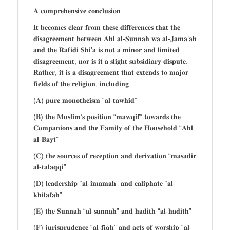
𝐀 𝐜𝐨𝐦𝐩𝐫𝐞𝐡𝐞𝐧𝐬𝐢𝐯𝐞 𝐜𝐨𝐧𝐜𝐥𝐮𝐬𝐢𝐨𝐧
𝐈𝐭 𝐛𝐞𝐜𝐨𝐦𝐞𝐬 𝐜𝐥𝐞𝐚𝐫 𝐟𝐫𝐨𝐦 𝐭𝐡𝐞𝐬𝐞 𝐝𝐢𝐟𝐟𝐞𝐫𝐞𝐧𝐜𝐞𝐬 𝐭𝐡𝐚𝐭 𝐭𝐡𝐞
𝐝𝐢𝐬𝐚𝐠𝐫𝐞𝐞𝐦𝐞𝐧𝐭 𝐛𝐞𝐭𝐰𝐞𝐞𝐧 𝐀𝐡𝐥 𝐚𝐥-𝐒𝐮𝐧𝐧𝐚𝐡 𝐰𝐚 𝐚𝐥-𝐉𝐚𝐦𝐚’𝐚𝐡
𝐚𝐧𝐝 𝐭𝐡𝐞 𝐑𝐚𝐟𝐢𝐝𝐢 𝐒𝐡𝐢’𝐚 𝐢𝐬 𝐧𝐨𝐭 𝐚 𝐦𝐢𝐧𝐨𝐫 𝐚𝐧𝐝 𝐥𝐢𝐦𝐢𝐭𝐞𝐝
𝐝𝐢𝐬𝐚𝐠𝐫𝐞𝐞𝐦𝐞𝐧𝐭, 𝐧𝐨𝐫 𝐢𝐬 𝐢𝐭 𝐚 𝐬𝐥𝐢𝐠𝐡𝐭 𝐬𝐮𝐛𝐬𝐢𝐝𝐢𝐚𝐫𝐲 𝐝𝐢𝐬𝐩𝐮𝐭𝐞.
𝐑𝐚𝐭𝐡𝐞𝐫, 𝐢𝐭 𝐢𝐬 𝐚 𝐝𝐢𝐬𝐚𝐠𝐫𝐞𝐞𝐦𝐞𝐧𝐭 𝐭𝐡𝐚𝐭 𝐞𝐱𝐭𝐞𝐧𝐝𝐬 𝐭𝐨 𝐦𝐚𝐣𝐨𝐫
𝐟𝐢𝐞𝐥𝐝𝐬 𝐨𝐟 𝐭𝐡𝐞 𝐫𝐞𝐥𝐢𝐠𝐢𝐨𝐧, 𝐢𝐧𝐜𝐥𝐮𝐝𝐢𝐧𝐠:
(𝐀) 𝐩𝐮𝐫𝐞 𝐦𝐨𝐧𝐨𝐭𝐡𝐞𝐢𝐬𝐦 “𝐚𝐥-𝐭𝐚𝐰𝐡𝐢𝐝”
(𝐁) 𝐭𝐡𝐞 𝐌𝐮𝐬𝐥𝐢𝐦’𝐬 𝐩𝐨𝐬𝐢𝐭𝐢𝐨𝐧 “𝐦𝐚𝐰𝐪𝐢𝐟” 𝐭𝐨𝐰𝐚𝐫𝐝𝐬 𝐭𝐡𝐞
𝐂𝐨𝐦𝐩𝐚𝐧𝐢𝐨𝐧𝐬 𝐚𝐧𝐝 𝐭𝐡𝐞 𝐅𝐚𝐦𝐢𝐥𝐲 𝐨𝐟 𝐭𝐡𝐞 𝐇𝐨𝐮𝐬𝐞𝐡𝐨𝐥𝐝 “𝐀𝐡𝐥
𝐚𝐥-𝐁𝐚𝐲𝐭”
(𝐂) 𝐭𝐡𝐞 𝐬𝐨𝐮𝐫𝐜𝐞𝐬 𝐨𝐟 𝐫𝐞𝐜𝐞𝐩𝐭𝐢𝐨𝐧 𝐚𝐧𝐝 𝐝𝐞𝐫𝐢𝐯𝐚𝐭𝐢𝐨𝐧 “𝐦𝐚𝐬𝐚𝐝𝐢𝐫
𝐚𝐥-𝐭𝐚𝐥𝐚𝐪𝐪𝐢”
(𝐃) 𝐥𝐞𝐚𝐝𝐞𝐫𝐬𝐡𝐢𝐩 “𝐚𝐥-𝐢𝐦𝐚𝐦𝐚𝐡” 𝐚𝐧𝐝 𝐜𝐚𝐥𝐢𝐩𝐡𝐚𝐭𝐞 “𝐚𝐥-
𝐤𝐡𝐢𝐥𝐚𝐟𝐚𝐡”
(𝐄) 𝐭𝐡𝐞 𝐒𝐮𝐧𝐧𝐚𝐡 “𝐚𝐥-𝐬𝐮𝐧𝐧𝐚𝐡” 𝐚𝐧𝐝 𝐡𝐚𝐝𝐢𝐭𝐡 “𝐚𝐥-𝐡𝐚𝐝𝐢𝐭𝐡”
(𝐅) 𝐣𝐮𝐫𝐢𝐬𝐩𝐫𝐮𝐝𝐞𝐧𝐜𝐞 “𝐚𝐥-𝐟𝐢𝐪𝐡” 𝐚𝐧𝐝 𝐚𝐜𝐭𝐬 𝐨𝐟 𝐰𝐨𝐫𝐬𝐡𝐢𝐩 “𝐚𝐥-