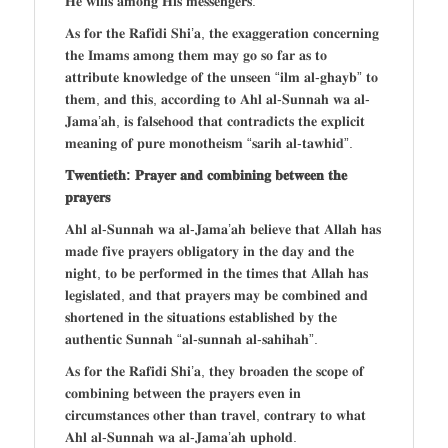
𝐇𝐞 𝐰𝐢𝐥𝐥𝐬 𝐚𝐦𝐨𝐧𝐠 𝐇𝐢𝐬 𝐦𝐞𝐬𝐬𝐞𝐧𝐠𝐞𝐫𝐬.
𝐀𝐬 𝐟𝐨𝐫 𝐭𝐡𝐞 𝐑𝐚𝐟𝐢𝐝𝐢 𝐒𝐡𝐢’𝐚, 𝐭𝐡𝐞 𝐞𝐱𝐚𝐠𝐠𝐞𝐫𝐚𝐭𝐢𝐨𝐧 𝐜𝐨𝐧𝐜𝐞𝐫𝐧𝐢𝐧𝐠
𝐭𝐡𝐞 𝐈𝐦𝐚𝐦𝐬 𝐚𝐦𝐨𝐧𝐠 𝐭𝐡𝐞𝐦 𝐦𝐚𝐲 𝐠𝐨 𝐬𝐨 𝐟𝐚𝐫 𝐚𝐬 𝐭𝐨
𝐚𝐭𝐭𝐫𝐢𝐛𝐮𝐭𝐞 𝐤𝐧𝐨𝐰𝐥𝐞𝐝𝐠𝐞 𝐨𝐟 𝐭𝐡𝐞 𝐮𝐧𝐬𝐞𝐞𝐧 “𝐢𝐥𝐦 𝐚𝐥-𝐠𝐡𝐚𝐲𝐛” 𝐭𝐨
𝐭𝐡𝐞𝐦, 𝐚𝐧𝐝 𝐭𝐡𝐢𝐬, 𝐚𝐜𝐜𝐨𝐫𝐝𝐢𝐧𝐠 𝐭𝐨 𝐀𝐡𝐥 𝐚𝐥-𝐒𝐮𝐧𝐧𝐚𝐡 𝐰𝐚 𝐚𝐥-
𝐉𝐚𝐦𝐚’𝐚𝐡, 𝐢𝐬 𝐟𝐚𝐥𝐬𝐞𝐡𝐨𝐨𝐝 𝐭𝐡𝐚𝐭 𝐜𝐨𝐧𝐭𝐫𝐚𝐝𝐢𝐜𝐭𝐬 𝐭𝐡𝐞 𝐞𝐱𝐩𝐥𝐢𝐜𝐢𝐭
𝐦𝐞𝐚𝐧𝐢𝐧𝐠 𝐨𝐟 𝐩𝐮𝐫𝐞 𝐦𝐨𝐧𝐨𝐭𝐡𝐞𝐢𝐬𝐦 “𝐬𝐚𝐫𝐢𝐡 𝐚𝐥-𝐭𝐚𝐰𝐡𝐢𝐝”.
𝐓𝐰𝐞𝐧𝐭𝐢𝐞𝐭𝐡: 𝐏𝐫𝐚𝐲𝐞𝐫 𝐚𝐧𝐝 𝐜𝐨𝐦𝐛𝐢𝐧𝐢𝐧𝐠 𝐛𝐞𝐭𝐰𝐞𝐞𝐧 𝐭𝐡𝐞
𝐩𝐫𝐚𝐲𝐞𝐫𝐬
𝐀𝐡𝐥 𝐚𝐥-𝐒𝐮𝐧𝐧𝐚𝐡 𝐰𝐚 𝐚𝐥-𝐉𝐚𝐦𝐚’𝐚𝐡 𝐛𝐞𝐥𝐢𝐞𝐯𝐞 𝐭𝐡𝐚𝐭 𝐀𝐥𝐥𝐚𝐡 𝐡𝐚𝐬
𝐦𝐚𝐝𝐞 𝐟𝐢𝐯𝐞 𝐩𝐫𝐚𝐲𝐞𝐫𝐬 𝐨𝐛𝐥𝐢𝐠𝐚𝐭𝐨𝐫𝐲 𝐢𝐧 𝐭𝐡𝐞 𝐝𝐚𝐲 𝐚𝐧𝐝 𝐭𝐡𝐞
𝐧𝐢𝐠𝐡𝐭, 𝐭𝐨 𝐛𝐞 𝐩𝐞𝐫𝐟𝐨𝐫𝐦𝐞𝐝 𝐢𝐧 𝐭𝐡𝐞 𝐭𝐢𝐦𝐞𝐬 𝐭𝐡𝐚𝐭 𝐀𝐥𝐥𝐚𝐡 𝐡𝐚𝐬
𝐥𝐞𝐠𝐢𝐬𝐥𝐚𝐭𝐞𝐝, 𝐚𝐧𝐝 𝐭𝐡𝐚𝐭 𝐩𝐫𝐚𝐲𝐞𝐫𝐬 𝐦𝐚𝐲 𝐛𝐞 𝐜𝐨𝐦𝐛𝐢𝐧𝐞𝐝 𝐚𝐧𝐝
𝐬𝐡𝐨𝐫𝐭𝐞𝐧𝐞𝐝 𝐢𝐧 𝐭𝐡𝐞 𝐬𝐢𝐭𝐮𝐚𝐭𝐢𝐨𝐧𝐬 𝐞𝐬𝐭𝐚𝐛𝐥𝐢𝐬𝐡𝐞𝐝 𝐛𝐲 𝐭𝐡𝐞
𝐚𝐮𝐭𝐡𝐞𝐧𝐭𝐢𝐜 𝐒𝐮𝐧𝐧𝐚𝐡 “𝐚𝐥-𝐬𝐮𝐧𝐧𝐚𝐡 𝐚𝐥-𝐬𝐚𝐡𝐢𝐡𝐚𝐡”.
𝐀𝐬 𝐟𝐨𝐫 𝐭𝐡𝐞 𝐑𝐚𝐟𝐢𝐝𝐢 𝐒𝐡𝐢’𝐚, 𝐭𝐡𝐞𝐲 𝐛𝐫𝐨𝐚𝐝𝐞𝐧 𝐭𝐡𝐞 𝐬𝐜𝐨𝐩𝐞 𝐨𝐟
𝐜𝐨𝐦𝐛𝐢𝐧𝐢𝐧𝐠 𝐛𝐞𝐭𝐰𝐞𝐞𝐧 𝐭𝐡𝐞 𝐩𝐫𝐚𝐲𝐞𝐫𝐬 𝐞𝐯𝐞𝐧 𝐢𝐧
𝐜𝐢𝐫𝐜𝐮𝐦𝐬𝐭𝐚𝐧𝐜𝐞𝐬 𝐨𝐭𝐡𝐞𝐫 𝐭𝐡𝐚𝐧 𝐭𝐫𝐚𝐯𝐞𝐥, 𝐜𝐨𝐧𝐭𝐫𝐚𝐫𝐲 𝐭𝐨 𝐰𝐡𝐚𝐭
𝐀𝐡𝐥 𝐚𝐥-𝐒𝐮𝐧𝐧𝐚𝐡 𝐰𝐚 𝐚𝐥-𝐉𝐚𝐦𝐚’𝐚𝐡 𝐮𝐩𝐡𝐨𝐥𝐝.