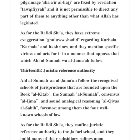
𝐩𝐢𝐥𝐠𝐫𝐢𝐦𝐚𝐠𝐞 “𝐬𝐡𝐚’𝐚’𝐢𝐫 𝐚𝐥-𝐡𝐚𝐣𝐣” 𝐚𝐫𝐞 𝐟𝐢𝐱𝐞𝐝 𝐛𝐲 𝐫𝐞𝐯𝐞𝐥𝐚𝐭𝐢𝐨𝐧
“𝐭𝐚𝐰𝐪𝐢𝐟𝐢𝐲𝐲𝐚𝐡” 𝐚𝐧𝐝 𝐢𝐭 𝐢𝐬 𝐧𝐨𝐭 𝐩𝐞𝐫𝐦𝐢𝐬𝐬𝐢𝐛𝐥𝐞 𝐭𝐨 𝐝𝐢𝐫𝐞𝐜𝐭 𝐚𝐧𝐲
𝐩𝐚𝐫𝐭 𝐨𝐟 𝐭𝐡𝐞𝐦 𝐭𝐨 𝐚𝐧𝐲𝐭𝐡𝐢𝐧𝐠 𝐨𝐭𝐡𝐞𝐫 𝐭𝐡𝐚𝐧 𝐰𝐡𝐚𝐭 𝐀𝐥𝐥𝐚𝐡 𝐡𝐚𝐬
𝐥𝐞𝐠𝐢𝐬𝐥𝐚𝐭𝐞𝐝.
𝐀𝐬 𝐟𝐨𝐫 𝐭𝐡𝐞 𝐑𝐚𝐟𝐢𝐝𝐢 𝐒𝐡𝐢’𝐚, 𝐭𝐡𝐞𝐲 𝐡𝐚𝐯𝐞 𝐞𝐱𝐭𝐫𝐞𝐦𝐞
𝐞𝐱𝐚𝐠𝐠𝐞𝐫𝐚𝐭𝐢𝐨𝐧 “𝐠𝐡𝐮𝐥𝐮𝐰𝐰 𝐬𝐡𝐚𝐝𝐢𝐝” 𝐫𝐞𝐠𝐚𝐫𝐝𝐢𝐧𝐠 𝐊𝐚𝐫𝐛𝐚𝐥𝐚
“𝐊𝐚𝐫𝐛𝐚𝐥𝐚” 𝐚𝐧𝐝 𝐢𝐭𝐬 𝐬𝐡𝐫𝐢𝐧𝐞𝐬, 𝐚𝐧𝐝 𝐭𝐡𝐞𝐲 𝐦𝐞𝐧𝐭𝐢𝐨𝐧 𝐬𝐩𝐞𝐜𝐢𝐟𝐢𝐜
𝐯𝐢𝐫𝐭𝐮𝐞𝐬 𝐚𝐧𝐝 𝐚𝐜𝐭𝐬 𝐟𝐨𝐫 𝐢𝐭 𝐢𝐧 𝐚 𝐦𝐚𝐧𝐧𝐞𝐫 𝐭𝐡𝐚𝐭 𝐨𝐩𝐩𝐨𝐬𝐞𝐬 𝐭𝐡𝐚𝐭
𝐰𝐡𝐢𝐜𝐡 𝐀𝐡𝐥 𝐚𝐥-𝐒𝐮𝐧𝐧𝐚𝐡 𝐰𝐚 𝐚𝐥-𝐉𝐚𝐦𝐚’𝐚𝐡 𝐟𝐨𝐥𝐥𝐨𝐰.
𝐓𝐡𝐢𝐫𝐭𝐞𝐞𝐧𝐭𝐡: 𝐉𝐮𝐫𝐢𝐬𝐭𝐢𝐜 𝐫𝐞𝐟𝐞𝐫𝐞𝐧𝐜𝐞 𝐚𝐮𝐭𝐡𝐨𝐫𝐢𝐭𝐲
𝐀𝐡𝐥 𝐚𝐥-𝐒𝐮𝐧𝐧𝐚𝐡 𝐰𝐚 𝐚𝐥-𝐉𝐚𝐦𝐚’𝐚𝐡 𝐟𝐨𝐥𝐥𝐨𝐰 𝐭𝐡𝐞 𝐫𝐞𝐜𝐨𝐠𝐧𝐢𝐬𝐞𝐝
𝐬𝐜𝐡𝐨𝐨𝐥𝐬 𝐨𝐟 𝐣𝐮𝐫𝐢𝐬𝐩𝐫𝐮𝐝𝐞𝐧𝐜𝐞 𝐭𝐡𝐚𝐭 𝐚𝐫𝐞 𝐟𝐨𝐮𝐧𝐝𝐞𝐝 𝐮𝐩𝐨𝐧 𝐭𝐡𝐞
𝐁𝐨𝐨𝐤 “𝐚𝐥-𝐊𝐢𝐭𝐚𝐛”, 𝐭𝐡𝐞 𝐒𝐮𝐧𝐧𝐚𝐡 “𝐚𝐥-𝐒𝐮𝐧𝐧𝐚𝐡”, 𝐜𝐨𝐧𝐬𝐞𝐧𝐬𝐮𝐬
“𝐚𝐥-𝐈𝐣𝐦𝐚'”, 𝐚𝐧𝐝 𝐬𝐨𝐮𝐧𝐝 𝐚𝐧𝐚𝐥𝐨𝐠𝐢𝐜𝐚𝐥 𝐫𝐞𝐚𝐬𝐨𝐧𝐢𝐧𝐠 “𝐚𝐥-𝐐𝐢𝐲𝐚𝐬
𝐚𝐥-𝐒𝐚𝐡𝐢𝐡”, 𝐟𝐨𝐫𝐞𝐦𝐨𝐬𝐭 𝐚𝐦𝐨𝐧𝐠 𝐭𝐡𝐞𝐦 𝐭𝐡𝐞 𝐟𝐨𝐮𝐫 𝐰𝐞𝐥𝐥-
𝐤𝐧𝐨𝐰𝐧 𝐬𝐜𝐡𝐨𝐨𝐥𝐬 𝐨𝐟 𝐥𝐚𝐰.
𝐀𝐬 𝐟𝐨𝐫 𝐭𝐡𝐞 𝐑𝐚𝐟𝐢𝐝𝐢 𝐒𝐡𝐢’𝐚, 𝐭𝐡𝐞𝐲 𝐜𝐨𝐧𝐟𝐢𝐧𝐞 𝐣𝐮𝐫𝐢𝐬𝐭𝐢𝐜
𝐫𝐞𝐟𝐞𝐫𝐞𝐧𝐜𝐞 𝐚𝐮𝐭𝐡𝐨𝐫𝐢𝐭𝐲 𝐭𝐨 𝐭𝐡𝐞 𝐉𝐚’𝐟𝐚𝐫𝐢 𝐬𝐜𝐡𝐨𝐨𝐥, 𝐚𝐧𝐝 𝐭𝐡𝐞𝐲
𝐛𝐮𝐢𝐥𝐝 𝐦𝐚𝐧𝐲 𝐨𝐟 𝐭𝐡𝐞𝐢𝐫 𝐬𝐮𝐛𝐬𝐢𝐝𝐢𝐚𝐫𝐲 𝐫𝐮𝐥𝐢𝐧𝐠𝐬 𝐮𝐩𝐨𝐧