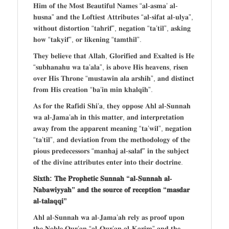
𝐇𝐢𝐦 𝐨𝐟 𝐭𝐡𝐞 𝐌𝐨𝐬𝐭 𝐁𝐞𝐚𝐮𝐭𝐢𝐟𝐮𝐥 𝐍𝐚𝐦𝐞𝐬 “𝐚𝐥-𝐚𝐬𝐦𝐚’ 𝐚𝐥-
𝐡𝐮𝐬𝐧𝐚” 𝐚𝐧𝐝 𝐭𝐡𝐞 𝐋𝐨𝐟𝐭𝐢𝐞𝐬𝐭 𝐀𝐭𝐭𝐫𝐢𝐛𝐮𝐭𝐞𝐬 “𝐚𝐥-𝐬𝐢𝐟𝐚𝐭 𝐚𝐥-𝐮𝐥𝐲𝐚”,
𝐰𝐢𝐭𝐡𝐨𝐮𝐭 𝐝𝐢𝐬𝐭𝐨𝐫𝐭𝐢𝐨𝐧 “𝐭𝐚𝐡𝐫𝐢𝐟”, 𝐧𝐞𝐠𝐚𝐭𝐢𝐨𝐧 “𝐭𝐚’𝐭𝐢𝐥”, 𝐚𝐬𝐤𝐢𝐧𝐠
𝐡𝐨𝐰 “𝐭𝐚𝐤𝐲𝐢𝐟”, 𝐨𝐫 𝐥𝐢𝐤𝐞𝐧𝐢𝐧𝐠 “𝐭𝐚𝐦𝐭𝐡𝐢𝐥”.
𝐓𝐡𝐞𝐲 𝐛𝐞𝐥𝐢𝐞𝐯𝐞 𝐭𝐡𝐚𝐭 𝐀𝐥𝐥𝐚𝐡, 𝐆𝐥𝐨𝐫𝐢𝐟𝐢𝐞𝐝 𝐚𝐧𝐝 𝐄𝐱𝐚𝐥𝐭𝐞𝐝 𝐢𝐬 𝐇𝐞
“𝐬𝐮𝐛𝐡𝐚𝐧𝐚𝐡𝐮 𝐰𝐚 𝐭𝐚’𝐚𝐥𝐚”, 𝐢𝐬 𝐚𝐛𝐨𝐯𝐞 𝐇𝐢𝐬 𝐡𝐞𝐚𝐯𝐞𝐧𝐬, 𝐫𝐢𝐬𝐞𝐧
𝐨𝐯𝐞𝐫 𝐇𝐢𝐬 𝐓𝐡𝐫𝐨𝐧𝐞 “𝐦𝐮𝐬𝐭𝐚𝐰𝐢𝐧 𝐚𝐥𝐚 𝐚𝐫𝐬𝐡𝐢𝐡”, 𝐚𝐧𝐝 𝐝𝐢𝐬𝐭𝐢𝐧𝐜𝐭
𝐟𝐫𝐨𝐦 𝐇𝐢𝐬 𝐜𝐫𝐞𝐚𝐭𝐢𝐨𝐧 “𝐛𝐚’𝐢𝐧 𝐦𝐢𝐧 𝐤𝐡𝐚𝐥𝐪𝐢𝐡”.
𝐀𝐬 𝐟𝐨𝐫 𝐭𝐡𝐞 𝐑𝐚𝐟𝐢𝐝𝐢 𝐒𝐡𝐢’𝐚, 𝐭𝐡𝐞𝐲 𝐨𝐩𝐩𝐨𝐬𝐞 𝐀𝐡𝐥 𝐚𝐥-𝐒𝐮𝐧𝐧𝐚𝐡
𝐰𝐚 𝐚𝐥-𝐉𝐚𝐦𝐚’𝐚𝐡 𝐢𝐧 𝐭𝐡𝐢𝐬 𝐦𝐚𝐭𝐭𝐞𝐫, 𝐚𝐧𝐝 𝐢𝐧𝐭𝐞𝐫𝐩𝐫𝐞𝐭𝐚𝐭𝐢𝐨𝐧
𝐚𝐰𝐚𝐲 𝐟𝐫𝐨𝐦 𝐭𝐡𝐞 𝐚𝐩𝐩𝐚𝐫𝐞𝐧𝐭 𝐦𝐞𝐚𝐧𝐢𝐧𝐠 “𝐭𝐚’𝐰𝐢𝐥”, 𝐧𝐞𝐠𝐚𝐭𝐢𝐨𝐧
“𝐭𝐚’𝐭𝐢𝐥”, 𝐚𝐧𝐝 𝐝𝐞𝐯𝐢𝐚𝐭𝐢𝐨𝐧 𝐟𝐫𝐨𝐦 𝐭𝐡𝐞 𝐦𝐞𝐭𝐡𝐨𝐝𝐨𝐥𝐨𝐠𝐲 𝐨𝐟 𝐭𝐡𝐞
𝐩𝐢𝐨𝐮𝐬 𝐩𝐫𝐞𝐝𝐞𝐜𝐞𝐬𝐬𝐨𝐫𝐬 “𝐦𝐚𝐧𝐡𝐚𝐣 𝐚𝐥-𝐬𝐚𝐥𝐚𝐟” 𝐢𝐧 𝐭𝐡𝐞 𝐬𝐮𝐛𝐣𝐞𝐜𝐭
𝐨𝐟 𝐭𝐡𝐞 𝐝𝐢𝐯𝐢𝐧𝐞 𝐚𝐭𝐭𝐫𝐢𝐛𝐮𝐭𝐞𝐬 𝐞𝐧𝐭𝐞𝐫 𝐢𝐧𝐭𝐨 𝐭𝐡𝐞𝐢𝐫 𝐝𝐨𝐜𝐭𝐫𝐢𝐧𝐞.
𝐒𝐢𝐱𝐭𝐡: 𝐓𝐡𝐞 𝐏𝐫𝐨𝐩𝐡𝐞𝐭𝐢𝐜 𝐒𝐮𝐧𝐧𝐚𝐡 “𝐚𝐥-𝐒𝐮𝐧𝐧𝐚𝐡 𝐚𝐥-
𝐍𝐚𝐛𝐚𝐰𝐢𝐲𝐲𝐚𝐡” 𝐚𝐧𝐝 𝐭𝐡𝐞 𝐬𝐨𝐮𝐫𝐜𝐞 𝐨𝐟 𝐫𝐞𝐜𝐞𝐩𝐭𝐢𝐨𝐧 “𝐦𝐚𝐬𝐝𝐚𝐫
𝐚𝐥-𝐭𝐚𝐥𝐚𝐪𝐪𝐢”
𝐀𝐡𝐥 𝐚𝐥-𝐒𝐮𝐧𝐧𝐚𝐡 𝐰𝐚 𝐚𝐥-𝐉𝐚𝐦𝐚’𝐚𝐡 𝐫𝐞𝐥𝐲 𝐚𝐬 𝐩𝐫𝐨𝐨𝐟 𝐮𝐩𝐨𝐧
𝐭𝐡𝐞 𝐍𝐨𝐛𝐥𝐞 𝐐𝐮𝐫’𝐚𝐧 “𝐚𝐥-𝐐𝐮𝐫’𝐚𝐧 𝐚𝐥-𝐊𝐚𝐫𝐢𝐦” 𝐚𝐧𝐝 𝐭𝐡𝐞