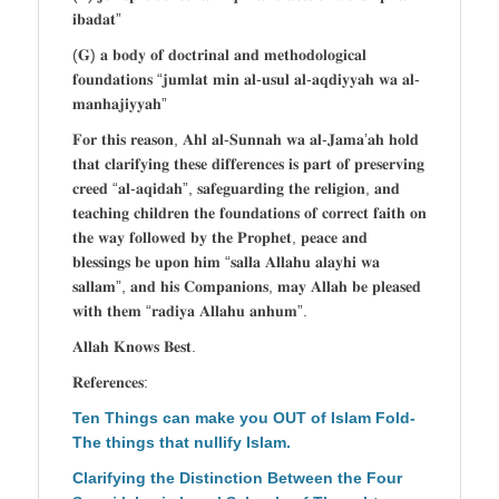
𝐢𝐛𝐚𝐝𝐚𝐭”
(𝐆) 𝐚 𝐛𝐨𝐝𝐲 𝐨𝐟 𝐝𝐨𝐜𝐭𝐫𝐢𝐧𝐚𝐥 𝐚𝐧𝐝 𝐦𝐞𝐭𝐡𝐨𝐝𝐨𝐥𝐨𝐠𝐢𝐜𝐚𝐥
𝐟𝐨𝐮𝐧𝐝𝐚𝐭𝐢𝐨𝐧𝐬 “𝐣𝐮𝐦𝐥𝐚𝐭 𝐦𝐢𝐧 𝐚𝐥-𝐮𝐬𝐮𝐥 𝐚𝐥-𝐚𝐪𝐝𝐢𝐲𝐲𝐚𝐡 𝐰𝐚 𝐚𝐥-
𝐦𝐚𝐧𝐡𝐚𝐣𝐢𝐲𝐲𝐚𝐡”
𝐅𝐨𝐫 𝐭𝐡𝐢𝐬 𝐫𝐞𝐚𝐬𝐨𝐧, 𝐀𝐡𝐥 𝐚𝐥-𝐒𝐮𝐧𝐧𝐚𝐡 𝐰𝐚 𝐚𝐥-𝐉𝐚𝐦𝐚’𝐚𝐡 𝐡𝐨𝐥𝐝
𝐭𝐡𝐚𝐭 𝐜𝐥𝐚𝐫𝐢𝐟𝐲𝐢𝐧𝐠 𝐭𝐡𝐞𝐬𝐞 𝐝𝐢𝐟𝐟𝐞𝐫𝐞𝐧𝐜𝐞𝐬 𝐢𝐬 𝐩𝐚𝐫𝐭 𝐨𝐟 𝐩𝐫𝐞𝐬𝐞𝐫𝐯𝐢𝐧𝐠
𝐜𝐫𝐞𝐞𝐝 “𝐚𝐥-𝐚𝐪𝐢𝐝𝐚𝐡”, 𝐬𝐚𝐟𝐞𝐠𝐮𝐚𝐫𝐝𝐢𝐧𝐠 𝐭𝐡𝐞 𝐫𝐞𝐥𝐢𝐠𝐢𝐨𝐧, 𝐚𝐧𝐝
𝐭𝐞𝐚𝐜𝐡𝐢𝐧𝐠 𝐜𝐡𝐢𝐥𝐝𝐫𝐞𝐧 𝐭𝐡𝐞 𝐟𝐨𝐮𝐧𝐝𝐚𝐭𝐢𝐨𝐧𝐬 𝐨𝐟 𝐜𝐨𝐫𝐫𝐞𝐜𝐭 𝐟𝐚𝐢𝐭𝐡 𝐨𝐧
𝐭𝐡𝐞 𝐰𝐚𝐲 𝐟𝐨𝐥𝐥𝐨𝐰𝐞𝐝 𝐛𝐲 𝐭𝐡𝐞 𝐏𝐫𝐨𝐩𝐡𝐞𝐭, 𝐩𝐞𝐚𝐜𝐞 𝐚𝐧𝐝
𝐛𝐥𝐞𝐬𝐬𝐢𝐧𝐠𝐬 𝐛𝐞 𝐮𝐩𝐨𝐧 𝐡𝐢𝐦 “𝐬𝐚𝐥𝐥𝐚 𝐀𝐥𝐥𝐚𝐡𝐮 𝐚𝐥𝐚𝐲𝐡𝐢 𝐰𝐚
𝐬𝐚𝐥𝐥𝐚𝐦”, 𝐚𝐧𝐝 𝐡𝐢𝐬 𝐂𝐨𝐦𝐩𝐚𝐧𝐢𝐨𝐧𝐬, 𝐦𝐚𝐲 𝐀𝐥𝐥𝐚𝐡 𝐛𝐞 𝐩𝐥𝐞𝐚𝐬𝐞𝐝
𝐰𝐢𝐭𝐡 𝐭𝐡𝐞𝐦 “𝐫𝐚𝐝𝐢𝐲𝐚 𝐀𝐥𝐥𝐚𝐡𝐮 𝐚𝐧𝐡𝐮𝐦”.
𝐀𝐥𝐥𝐚𝐡 𝐊𝐧𝐨𝐰𝐬 𝐁𝐞𝐬𝐭.
𝐑𝐞𝐟𝐞𝐫𝐞𝐧𝐜𝐞𝐬:
Ten Things can make you OUT of Islam Fold-
The things that nullify Islam.
Clarifying the Distinction Between the Four