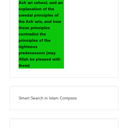
Ashʿari school, and an
explanation of the
creedal principles of
the Ashʿaris, and how
these principles
contradict the
principles of the
righteous
predecessors (may
Allah be pleased with
them)
Smart Search in Islam Compass