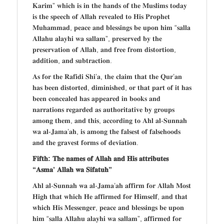
𝐊𝐚𝐫𝐢𝐦” 𝐰𝐡𝐢𝐜𝐡 𝐢𝐬 𝐢𝐧 𝐭𝐡𝐞 𝐡𝐚𝐧𝐝𝐬 𝐨𝐟 𝐭𝐡𝐞 𝐌𝐮𝐬𝐥𝐢𝐦𝐬 𝐭𝐨𝐝𝐚𝐲
𝐢𝐬 𝐭𝐡𝐞 𝐬𝐩𝐞𝐞𝐜𝐡 𝐨𝐟 𝐀𝐥𝐥𝐚𝐡 𝐫𝐞𝐯𝐞𝐚𝐥𝐞𝐝 𝐭𝐨 𝐇𝐢𝐬 𝐏𝐫𝐨𝐩𝐡𝐞𝐭
𝐌𝐮𝐡𝐚𝐦𝐦𝐚𝐝, 𝐩𝐞𝐚𝐜𝐞 𝐚𝐧𝐝 𝐛𝐥𝐞𝐬𝐬𝐢𝐧𝐠𝐬 𝐛𝐞 𝐮𝐩𝐨𝐧 𝐡𝐢𝐦 “𝐬𝐚𝐥𝐥𝐚
𝐀𝐥𝐥𝐚𝐡𝐮 𝐚𝐥𝐚𝐲𝐡𝐢 𝐰𝐚 𝐬𝐚𝐥𝐥𝐚𝐦”, 𝐩𝐫𝐞𝐬𝐞𝐫𝐯𝐞𝐝 𝐛𝐲 𝐭𝐡𝐞
𝐩𝐫𝐞𝐬𝐞𝐫𝐯𝐚𝐭𝐢𝐨𝐧 𝐨𝐟 𝐀𝐥𝐥𝐚𝐡, 𝐚𝐧𝐝 𝐟𝐫𝐞𝐞 𝐟𝐫𝐨𝐦 𝐝𝐢𝐬𝐭𝐨𝐫𝐭𝐢𝐨𝐧,
𝐚𝐝𝐝𝐢𝐭𝐢𝐨𝐧, 𝐚𝐧𝐝 𝐬𝐮𝐛𝐭𝐫𝐚𝐜𝐭𝐢𝐨𝐧.
𝐀𝐬 𝐟𝐨𝐫 𝐭𝐡𝐞 𝐑𝐚𝐟𝐢𝐝𝐢 𝐒𝐡𝐢’𝐚, 𝐭𝐡𝐞 𝐜𝐥𝐚𝐢𝐦 𝐭𝐡𝐚𝐭 𝐭𝐡𝐞 𝐐𝐮𝐫’𝐚𝐧
𝐡𝐚𝐬 𝐛𝐞𝐞𝐧 𝐝𝐢𝐬𝐭𝐨𝐫𝐭𝐞𝐝, 𝐝𝐢𝐦𝐢𝐧𝐢𝐬𝐡𝐞𝐝, 𝐨𝐫 𝐭𝐡𝐚𝐭 𝐩𝐚𝐫𝐭 𝐨𝐟 𝐢𝐭 𝐡𝐚𝐬
𝐛𝐞𝐞𝐧 𝐜𝐨𝐧𝐜𝐞𝐚𝐥𝐞𝐝 𝐡𝐚𝐬 𝐚𝐩𝐩𝐞𝐚𝐫𝐞𝐝 𝐢𝐧 𝐛𝐨𝐨𝐤𝐬 𝐚𝐧𝐝
𝐧𝐚𝐫𝐫𝐚𝐭𝐢𝐨𝐧𝐬 𝐫𝐞𝐠𝐚𝐫𝐝𝐞𝐝 𝐚𝐬 𝐚𝐮𝐭𝐡𝐨𝐫𝐢𝐭𝐚𝐭𝐢𝐯𝐞 𝐛𝐲 𝐠𝐫𝐨𝐮𝐩𝐬
𝐚𝐦𝐨𝐧𝐠 𝐭𝐡𝐞𝐦, 𝐚𝐧𝐝 𝐭𝐡𝐢𝐬, 𝐚𝐜𝐜𝐨𝐫𝐝𝐢𝐧𝐠 𝐭𝐨 𝐀𝐡𝐥 𝐚𝐥-𝐒𝐮𝐧𝐧𝐚𝐡
𝐰𝐚 𝐚𝐥-𝐉𝐚𝐦𝐚’𝐚𝐡, 𝐢𝐬 𝐚𝐦𝐨𝐧𝐠 𝐭𝐡𝐞 𝐟𝐚𝐥𝐬𝐞𝐬𝐭 𝐨𝐟 𝐟𝐚𝐥𝐬𝐞𝐡𝐨𝐨𝐝𝐬
𝐚𝐧𝐝 𝐭𝐡𝐞 𝐠𝐫𝐚𝐯𝐞𝐬𝐭 𝐟𝐨𝐫𝐦𝐬 𝐨𝐟 𝐝𝐞𝐯𝐢𝐚𝐭𝐢𝐨𝐧.
𝐅𝐢𝐟𝐭𝐡: 𝐓𝐡𝐞 𝐧𝐚𝐦𝐞𝐬 𝐨𝐟 𝐀𝐥𝐥𝐚𝐡 𝐚𝐧𝐝 𝐇𝐢𝐬 𝐚𝐭𝐭𝐫𝐢𝐛𝐮𝐭𝐞𝐬
“𝐀𝐬𝐦𝐚’ 𝐀𝐥𝐥𝐚𝐡 𝐰𝐚 𝐒𝐢𝐟𝐚𝐭𝐮𝐡”
𝐀𝐡𝐥 𝐚𝐥-𝐒𝐮𝐧𝐧𝐚𝐡 𝐰𝐚 𝐚𝐥-𝐉𝐚𝐦𝐚’𝐚𝐡 𝐚𝐟𝐟𝐢𝐫𝐦 𝐟𝐨𝐫 𝐀𝐥𝐥𝐚𝐡 𝐌𝐨𝐬𝐭
𝐇𝐢𝐠𝐡 𝐭𝐡𝐚𝐭 𝐰𝐡𝐢𝐜𝐡 𝐇𝐞 𝐚𝐟𝐟𝐢𝐫𝐦𝐞𝐝 𝐟𝐨𝐫 𝐇𝐢𝐦𝐬𝐞𝐥𝐟, 𝐚𝐧𝐝 𝐭𝐡𝐚𝐭
𝐰𝐡𝐢𝐜𝐡 𝐇𝐢𝐬 𝐌𝐞𝐬𝐬𝐞𝐧𝐠𝐞𝐫, 𝐩𝐞𝐚𝐜𝐞 𝐚𝐧𝐝 𝐛𝐥𝐞𝐬𝐬𝐢𝐧𝐠𝐬 𝐛𝐞 𝐮𝐩𝐨𝐧
𝐡𝐢𝐦 “𝐬𝐚𝐥𝐥𝐚 𝐀𝐥𝐥𝐚𝐡𝐮 𝐚𝐥𝐚𝐲𝐡𝐢 𝐰𝐚 𝐬𝐚𝐥𝐥𝐚𝐦”, 𝐚𝐟𝐟𝐢𝐫𝐦𝐞𝐝 𝐟𝐨𝐫