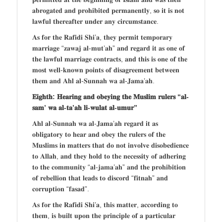
𝐚𝐛𝐫𝐨𝐠𝐚𝐭𝐞𝐝 𝐚𝐧𝐝 𝐩𝐫𝐨𝐡𝐢𝐛𝐢𝐭𝐞𝐝 𝐩𝐞𝐫𝐦𝐚𝐧𝐞𝐧𝐭𝐥𝐲, 𝐬𝐨 𝐢𝐭 𝐢𝐬 𝐧𝐨𝐭
𝐥𝐚𝐰𝐟𝐮𝐥 𝐭𝐡𝐞𝐫𝐞𝐚𝐟𝐭𝐞𝐫 𝐮𝐧𝐝𝐞𝐫 𝐚𝐧𝐲 𝐜𝐢𝐫𝐜𝐮𝐦𝐬𝐭𝐚𝐧𝐜𝐞.
𝐀𝐬 𝐟𝐨𝐫 𝐭𝐡𝐞 𝐑𝐚𝐟𝐢𝐝𝐢 𝐒𝐡𝐢’𝐚, 𝐭𝐡𝐞𝐲 𝐩𝐞𝐫𝐦𝐢𝐭 𝐭𝐞𝐦𝐩𝐨𝐫𝐚𝐫𝐲
𝐦𝐚𝐫𝐫𝐢𝐚𝐠𝐞 “𝐳𝐚𝐰𝐚𝐣 𝐚𝐥-𝐦𝐮𝐭’𝐚𝐡” 𝐚𝐧𝐝 𝐫𝐞𝐠𝐚𝐫𝐝 𝐢𝐭 𝐚𝐬 𝐨𝐧𝐞 𝐨𝐟
𝐭𝐡𝐞 𝐥𝐚𝐰𝐟𝐮𝐥 𝐦𝐚𝐫𝐫𝐢𝐚𝐠𝐞 𝐜𝐨𝐧𝐭𝐫𝐚𝐜𝐭𝐬, 𝐚𝐧𝐝 𝐭𝐡𝐢𝐬 𝐢𝐬 𝐨𝐧𝐞 𝐨𝐟 𝐭𝐡𝐞
𝐦𝐨𝐬𝐭 𝐰𝐞𝐥𝐥-𝐤𝐧𝐨𝐰𝐧 𝐩𝐨𝐢𝐧𝐭𝐬 𝐨𝐟 𝐝𝐢𝐬𝐚𝐠𝐫𝐞𝐞𝐦𝐞𝐧𝐭 𝐛𝐞𝐭𝐰𝐞𝐞𝐧
𝐭𝐡𝐞𝐦 𝐚𝐧𝐝 𝐀𝐡𝐥 𝐚𝐥-𝐒𝐮𝐧𝐧𝐚𝐡 𝐰𝐚 𝐚𝐥-𝐉𝐚𝐦𝐚’𝐚𝐡.
𝐄𝐢𝐠𝐡𝐭𝐡: 𝐇𝐞𝐚𝐫𝐢𝐧𝐠 𝐚𝐧𝐝 𝐨𝐛𝐞𝐲𝐢𝐧𝐠 𝐭𝐡𝐞 𝐌𝐮𝐬𝐥𝐢𝐦 𝐫𝐮𝐥𝐞𝐫𝐬 “𝐚𝐥-
𝐬𝐚𝐦’ 𝐰𝐚 𝐚𝐥-𝐭𝐚’𝐚𝐡 𝐥𝐢-𝐰𝐮𝐥𝐚𝐭 𝐚𝐥-𝐮𝐦𝐮𝐫”
𝐀𝐡𝐥 𝐚𝐥-𝐒𝐮𝐧𝐧𝐚𝐡 𝐰𝐚 𝐚𝐥-𝐉𝐚𝐦𝐚’𝐚𝐡 𝐫𝐞𝐠𝐚𝐫𝐝 𝐢𝐭 𝐚𝐬
𝐨𝐛𝐥𝐢𝐠𝐚𝐭𝐨𝐫𝐲 𝐭𝐨 𝐡𝐞𝐚𝐫 𝐚𝐧𝐝 𝐨𝐛𝐞𝐲 𝐭𝐡𝐞 𝐫𝐮𝐥𝐞𝐫𝐬 𝐨𝐟 𝐭𝐡𝐞
𝐌𝐮𝐬𝐥𝐢𝐦𝐬 𝐢𝐧 𝐦𝐚𝐭𝐭𝐞𝐫𝐬 𝐭𝐡𝐚𝐭 𝐝𝐨 𝐧𝐨𝐭 𝐢𝐧𝐯𝐨𝐥𝐯𝐞 𝐝𝐢𝐬𝐨𝐛𝐞𝐝𝐢𝐞𝐧𝐜𝐞
𝐭𝐨 𝐀𝐥𝐥𝐚𝐡, 𝐚𝐧𝐝 𝐭𝐡𝐞𝐲 𝐡𝐨𝐥𝐝 𝐭𝐨 𝐭𝐡𝐞 𝐧𝐞𝐜𝐞𝐬𝐬𝐢𝐭𝐲 𝐨𝐟 𝐚𝐝𝐡𝐞𝐫𝐢𝐧𝐠
𝐭𝐨 𝐭𝐡𝐞 𝐜𝐨𝐦𝐦𝐮𝐧𝐢𝐭𝐲 “𝐚𝐥-𝐣𝐚𝐦𝐚’𝐚𝐡” 𝐚𝐧𝐝 𝐭𝐡𝐞 𝐩𝐫𝐨𝐡𝐢𝐛𝐢𝐭𝐢𝐨𝐧
𝐨𝐟 𝐫𝐞𝐛𝐞𝐥𝐥𝐢𝐨𝐧 𝐭𝐡𝐚𝐭 𝐥𝐞𝐚𝐝𝐬 𝐭𝐨 𝐝𝐢𝐬𝐜𝐨𝐫𝐝 “𝐟𝐢𝐭𝐧𝐚𝐡” 𝐚𝐧𝐝
𝐜𝐨𝐫𝐫𝐮𝐩𝐭𝐢𝐨𝐧 “𝐟𝐚𝐬𝐚𝐝”.
𝐀𝐬 𝐟𝐨𝐫 𝐭𝐡𝐞 𝐑𝐚𝐟𝐢𝐝𝐢 𝐒𝐡𝐢’𝐚, 𝐭𝐡𝐢𝐬 𝐦𝐚𝐭𝐭𝐞𝐫, 𝐚𝐜𝐜𝐨𝐫𝐝𝐢𝐧𝐠 𝐭𝐨
𝐭𝐡𝐞𝐦, 𝐢𝐬 𝐛𝐮𝐢𝐥𝐭 𝐮𝐩𝐨𝐧 𝐭𝐡𝐞 𝐩𝐫𝐢𝐧𝐜𝐢𝐩𝐥𝐞 𝐨𝐟 𝐚 𝐩𝐚𝐫𝐭𝐢𝐜𝐮𝐥𝐚𝐫