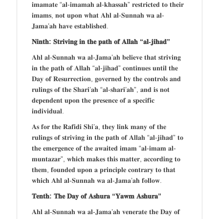
𝐢𝐦𝐚𝐦𝐚𝐭𝐞 “𝐚𝐥-𝐢𝐦𝐚𝐦𝐚𝐡 𝐚𝐥-𝐤𝐡𝐚𝐬𝐬𝐚𝐡” 𝐫𝐞𝐬𝐭𝐫𝐢𝐜𝐭𝐞𝐝 𝐭𝐨 𝐭𝐡𝐞𝐢𝐫
𝐢𝐦𝐚𝐦𝐬, 𝐧𝐨𝐭 𝐮𝐩𝐨𝐧 𝐰𝐡𝐚𝐭 𝐀𝐡𝐥 𝐚𝐥-𝐒𝐮𝐧𝐧𝐚𝐡 𝐰𝐚 𝐚𝐥-
𝐉𝐚𝐦𝐚’𝐚𝐡 𝐡𝐚𝐯𝐞 𝐞𝐬𝐭𝐚𝐛𝐥𝐢𝐬𝐡𝐞𝐝.
𝐍𝐢𝐧𝐭𝐡: 𝐒𝐭𝐫𝐢𝐯𝐢𝐧𝐠 𝐢𝐧 𝐭𝐡𝐞 𝐩𝐚𝐭𝐡 𝐨𝐟 𝐀𝐥𝐥𝐚𝐡 “𝐚𝐥-𝐣𝐢𝐡𝐚𝐝”
𝐀𝐡𝐥 𝐚𝐥-𝐒𝐮𝐧𝐧𝐚𝐡 𝐰𝐚 𝐚𝐥-𝐉𝐚𝐦𝐚’𝐚𝐡 𝐛𝐞𝐥𝐢𝐞𝐯𝐞 𝐭𝐡𝐚𝐭 𝐬𝐭𝐫𝐢𝐯𝐢𝐧𝐠
𝐢𝐧 𝐭𝐡𝐞 𝐩𝐚𝐭𝐡 𝐨𝐟 𝐀𝐥𝐥𝐚𝐡 “𝐚𝐥-𝐣𝐢𝐡𝐚𝐝” 𝐜𝐨𝐧𝐭𝐢𝐧𝐮𝐞𝐬 𝐮𝐧𝐭𝐢𝐥 𝐭𝐡𝐞
𝐃𝐚𝐲 𝐨𝐟 𝐑𝐞𝐬𝐮𝐫𝐫𝐞𝐜𝐭𝐢𝐨𝐧, 𝐠𝐨𝐯𝐞𝐫𝐧𝐞𝐝 𝐛𝐲 𝐭𝐡𝐞 𝐜𝐨𝐧𝐭𝐫𝐨𝐥𝐬 𝐚𝐧𝐝
𝐫𝐮𝐥𝐢𝐧𝐠𝐬 𝐨𝐟 𝐭𝐡𝐞 𝐒𝐡𝐚𝐫𝐢’𝐚𝐡 “𝐚𝐥-𝐬𝐡𝐚𝐫𝐢’𝐚𝐡”, 𝐚𝐧𝐝 𝐢𝐬 𝐧𝐨𝐭
𝐝𝐞𝐩𝐞𝐧𝐝𝐞𝐧𝐭 𝐮𝐩𝐨𝐧 𝐭𝐡𝐞 𝐩𝐫𝐞𝐬𝐞𝐧𝐜𝐞 𝐨𝐟 𝐚 𝐬𝐩𝐞𝐜𝐢𝐟𝐢𝐜
𝐢𝐧𝐝𝐢𝐯𝐢𝐝𝐮𝐚𝐥.
𝐀𝐬 𝐟𝐨𝐫 𝐭𝐡𝐞 𝐑𝐚𝐟𝐢𝐝𝐢 𝐒𝐡𝐢’𝐚, 𝐭𝐡𝐞𝐲 𝐥𝐢𝐧𝐤 𝐦𝐚𝐧𝐲 𝐨𝐟 𝐭𝐡𝐞
𝐫𝐮𝐥𝐢𝐧𝐠𝐬 𝐨𝐟 𝐬𝐭𝐫𝐢𝐯𝐢𝐧𝐠 𝐢𝐧 𝐭𝐡𝐞 𝐩𝐚𝐭𝐡 𝐨𝐟 𝐀𝐥𝐥𝐚𝐡 “𝐚𝐥-𝐣𝐢𝐡𝐚𝐝” 𝐭𝐨
𝐭𝐡𝐞 𝐞𝐦𝐞𝐫𝐠𝐞𝐧𝐜𝐞 𝐨𝐟 𝐭𝐡𝐞 𝐚𝐰𝐚𝐢𝐭𝐞𝐝 𝐢𝐦𝐚𝐦 “𝐚𝐥-𝐢𝐦𝐚𝐦 𝐚𝐥-
𝐦𝐮𝐧𝐭𝐚𝐳𝐚𝐫”, 𝐰𝐡𝐢𝐜𝐡 𝐦𝐚𝐤𝐞𝐬 𝐭𝐡𝐢𝐬 𝐦𝐚𝐭𝐭𝐞𝐫, 𝐚𝐜𝐜𝐨𝐫𝐝𝐢𝐧𝐠 𝐭𝐨
𝐭𝐡𝐞𝐦, 𝐟𝐨𝐮𝐧𝐝𝐞𝐝 𝐮𝐩𝐨𝐧 𝐚 𝐩𝐫𝐢𝐧𝐜𝐢𝐩𝐥𝐞 𝐜𝐨𝐧𝐭𝐫𝐚𝐫𝐲 𝐭𝐨 𝐭𝐡𝐚𝐭
𝐰𝐡𝐢𝐜𝐡 𝐀𝐡𝐥 𝐚𝐥-𝐒𝐮𝐧𝐧𝐚𝐡 𝐰𝐚 𝐚𝐥-𝐉𝐚𝐦𝐚’𝐚𝐡 𝐟𝐨𝐥𝐥𝐨𝐰.
𝐓𝐞𝐧𝐭𝐡: 𝐓𝐡𝐞 𝐃𝐚𝐲 𝐨𝐟 𝐀𝐬𝐡𝐮𝐫𝐚 “𝐘𝐚𝐰𝐦 𝐀𝐬𝐡𝐮𝐫𝐚”
𝐀𝐡𝐥 𝐚𝐥-𝐒𝐮𝐧𝐧𝐚𝐡 𝐰𝐚 𝐚𝐥-𝐉𝐚𝐦𝐚’𝐚𝐡 𝐯𝐞𝐧𝐞𝐫𝐚𝐭𝐞 𝐭𝐡𝐞 𝐃𝐚𝐲 𝐨𝐟