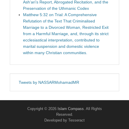
Ash‘ari’s Report, Abrogated Recitation, and the
Preservation of the Uthmanic Codex
Matthew 5:32 on Trial: A Comprehensive
Refutation of the Text That Criminalised
Marriage to a Divorced Woman, Restricted Exit
from a Harmful Marriage, and, through its strict
ecclesiastical interpretation, contributed to
marital suspension and domestic violence
within many Christian communities.
Tweets by NASSARMohamadMR
Copyright © 2026
Islam Compass
. All Rights
Reserved.
Developed by Tesseract