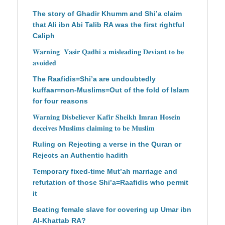
The story of Ghadir Khumm and Shi’a claim
that Ali ibn Abi Talib RA was the first rightful
Caliph
𝐖𝐚𝐫𝐧𝐢𝐧𝐠: 𝐘𝐚𝐬𝐢𝐫 𝐐𝐚𝐝𝐡𝐢 𝐚 𝐦𝐢𝐬𝐥𝐞𝐚𝐝𝐢𝐧𝐠 𝐃𝐞𝐯𝐢𝐚𝐧𝐭 𝐭𝐨 𝐛𝐞
𝐚𝐯𝐨𝐢𝐝𝐞𝐝
The Raafidis=Shi’a are undoubtedly
kuffaar=non-Muslims=Out of the fold of Islam
for four reasons
𝐖𝐚𝐫𝐧𝐢𝐧𝐠 𝐃𝐢𝐬𝐛𝐞𝐥𝐢𝐞𝐯𝐞𝐫 𝐊𝐚𝐟𝐢𝐫 𝐒𝐡𝐞𝐢𝐤𝐡 𝐈𝐦𝐫𝐚𝐧 𝐇𝐨𝐬𝐞𝐢𝐧
𝐝𝐞𝐜𝐞𝐢𝐯𝐞𝐬 𝐌𝐮𝐬𝐥𝐢𝐦𝐬 𝐜𝐥𝐚𝐢𝐦𝐢𝐧𝐠 𝐭𝐨 𝐛𝐞 𝐌𝐮𝐬𝐥𝐢𝐦
Ruling on Rejecting a verse in the Quran or
Rejects an Authentic hadith
Temporary fixed-time Mut’ah marriage and
refutation of those Shi’a=Raafidis who permit
it
Beating female slave for covering up Umar ibn
Al-Khattab RA?