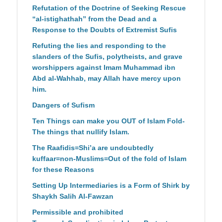
Refutation of the Doctrine of Seeking Rescue
“al-istighathah” from the Dead and a
Response to the Doubts of Extremist Sufis
Refuting the lies and responding to the
slanders of the Sufis, polytheists, and grave
worshippers against Imam Muhammad ibn
Abd al-Wahhab, may Allah have mercy upon
him.
Dangers of Sufism
Ten Things can make you OUT of Islam Fold-
The things that nullify Islam.
The Raafidis=Shi’a are undoubtedly
kuffaar=non-Muslims=Out of the fold of Islam
for these Reasons
Setting Up Intermediaries is a Form of Shirk by
Shaykh Salih Al-Fawzan
Permissible and prohibited