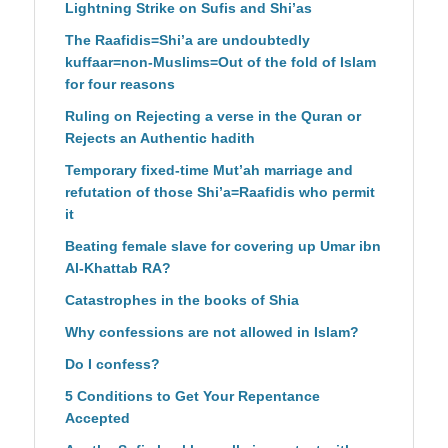
Lightning Strike on Sufis and Shi’as
The Raafidis=Shi’a are undoubtedly
kuffaar=non-Muslims=Out of the fold of Islam
for four reasons
Ruling on Rejecting a verse in the Quran or
Rejects an Authentic hadith
Temporary fixed-time Mut’ah marriage and
refutation of those Shi’a=Raafidis who permit
it
Beating female slave for covering up Umar ibn
Al-Khattab RA?
Catastrophes in the books of Shia
Why confessions are not allowed in Islam?
Do I confess?
5 Conditions to Get Your Repentance
Accepted