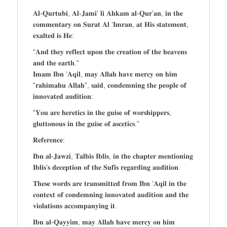
𝐀𝐥-𝐐𝐮𝐫𝐭𝐮𝐛𝐢, 𝐀𝐥-𝐉𝐚𝐦𝐢’ 𝐥𝐢 𝐀𝐡𝐤𝐚𝐦 𝐚𝐥-𝐐𝐮𝐫’𝐚𝐧, 𝐢𝐧 𝐭𝐡𝐞
𝐜𝐨𝐦𝐦𝐞𝐧𝐭𝐚𝐫𝐲 𝐨𝐧 𝐒𝐮𝐫𝐚𝐭 𝐀𝐥 ‘𝐈𝐦𝐫𝐚𝐧, 𝐚𝐭 𝐇𝐢𝐬 𝐬𝐭𝐚𝐭𝐞𝐦𝐞𝐧𝐭,
𝐞𝐱𝐚𝐥𝐭𝐞𝐝 𝐢𝐬 𝐇𝐞:
“𝐀𝐧𝐝 𝐭𝐡𝐞𝐲 𝐫𝐞𝐟𝐥𝐞𝐜𝐭 𝐮𝐩𝐨𝐧 𝐭𝐡𝐞 𝐜𝐫𝐞𝐚𝐭𝐢𝐨𝐧 𝐨𝐟 𝐭𝐡𝐞 𝐡𝐞𝐚𝐯𝐞𝐧𝐬
𝐚𝐧𝐝 𝐭𝐡𝐞 𝐞𝐚𝐫𝐭𝐡.”
𝐈𝐦𝐚𝐦 𝐈𝐛𝐧 ‘𝐀𝐪𝐢𝐥, 𝐦𝐚𝐲 𝐀𝐥𝐥𝐚𝐡 𝐡𝐚𝐯𝐞 𝐦𝐞𝐫𝐜𝐲 𝐨𝐧 𝐡𝐢𝐦
“𝐫𝐚𝐡𝐢𝐦𝐚𝐡𝐮 𝐀𝐥𝐥𝐚𝐡”, 𝐬𝐚𝐢𝐝, 𝐜𝐨𝐧𝐝𝐞𝐦𝐧𝐢𝐧𝐠 𝐭𝐡𝐞 𝐩𝐞𝐨𝐩𝐥𝐞 𝐨𝐟
𝐢𝐧𝐧𝐨𝐯𝐚𝐭𝐞𝐝 𝐚𝐮𝐝𝐢𝐭𝐢𝐨𝐧:
“𝐘𝐨𝐮 𝐚𝐫𝐞 𝐡𝐞𝐫𝐞𝐭𝐢𝐜𝐬 𝐢𝐧 𝐭𝐡𝐞 𝐠𝐮𝐢𝐬𝐞 𝐨𝐟 𝐰𝐨𝐫𝐬𝐡𝐢𝐩𝐩𝐞𝐫𝐬,
𝐠𝐥𝐮𝐭𝐭𝐨𝐧𝐨𝐮𝐬 𝐢𝐧 𝐭𝐡𝐞 𝐠𝐮𝐢𝐬𝐞 𝐨𝐟 𝐚𝐬𝐜𝐞𝐭𝐢𝐜𝐬.”
𝐑𝐞𝐟𝐞𝐫𝐞𝐧𝐜𝐞:
𝐈𝐛𝐧 𝐚𝐥-𝐉𝐚𝐰𝐳𝐢, 𝐓𝐚𝐥𝐛𝐢𝐬 𝐈𝐛𝐥𝐢𝐬, 𝐢𝐧 𝐭𝐡𝐞 𝐜𝐡𝐚𝐩𝐭𝐞𝐫 𝐦𝐞𝐧𝐭𝐢𝐨𝐧𝐢𝐧𝐠
𝐈𝐛𝐥𝐢𝐬’𝐬 𝐝𝐞𝐜𝐞𝐩𝐭𝐢𝐨𝐧 𝐨𝐟 𝐭𝐡𝐞 𝐒𝐮𝐟𝐢𝐬 𝐫𝐞𝐠𝐚𝐫𝐝𝐢𝐧𝐠 𝐚𝐮𝐝𝐢𝐭𝐢𝐨𝐧.
𝐓𝐡𝐞𝐬𝐞 𝐰𝐨𝐫𝐝𝐬 𝐚𝐫𝐞 𝐭𝐫𝐚𝐧𝐬𝐦𝐢𝐭𝐭𝐞𝐝 𝐟𝐫𝐨𝐦 𝐈𝐛𝐧 ‘𝐀𝐪𝐢𝐥 𝐢𝐧 𝐭𝐡𝐞
𝐜𝐨𝐧𝐭𝐞𝐱𝐭 𝐨𝐟 𝐜𝐨𝐧𝐝𝐞𝐦𝐧𝐢𝐧𝐠 𝐢𝐧𝐧𝐨𝐯𝐚𝐭𝐞𝐝 𝐚𝐮𝐝𝐢𝐭𝐢𝐨𝐧 𝐚𝐧𝐝 𝐭𝐡𝐞
𝐯𝐢𝐨𝐥𝐚𝐭𝐢𝐨𝐧𝐬 𝐚𝐜𝐜𝐨𝐦𝐩𝐚𝐧𝐲𝐢𝐧𝐠 𝐢𝐭.
𝐈𝐛𝐧 𝐚𝐥-𝐐𝐚𝐲𝐲𝐢𝐦, 𝐦𝐚𝐲 𝐀𝐥𝐥𝐚𝐡 𝐡𝐚𝐯𝐞 𝐦𝐞𝐫𝐜𝐲 𝐨𝐧 𝐡𝐢𝐦