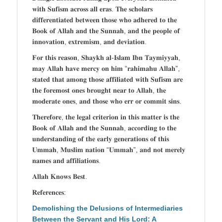
𝐰𝐢𝐭𝐡 𝐒𝐮𝐟𝐢𝐬𝐦 𝐚𝐜𝐫𝐨𝐬𝐬 𝐚𝐥𝐥 𝐞𝐫𝐚𝐬. 𝐓𝐡𝐞 𝐬𝐜𝐡𝐨𝐥𝐚𝐫𝐬
𝐝𝐢𝐟𝐟𝐞𝐫𝐞𝐧𝐭𝐢𝐚𝐭𝐞𝐝 𝐛𝐞𝐭𝐰𝐞𝐞𝐧 𝐭𝐡𝐨𝐬𝐞 𝐰𝐡𝐨 𝐚𝐝𝐡𝐞𝐫𝐞𝐝 𝐭𝐨 𝐭𝐡𝐞
𝐁𝐨𝐨𝐤 𝐨𝐟 𝐀𝐥𝐥𝐚𝐡 𝐚𝐧𝐝 𝐭𝐡𝐞 𝐒𝐮𝐧𝐧𝐚𝐡, 𝐚𝐧𝐝 𝐭𝐡𝐞 𝐩𝐞𝐨𝐩𝐥𝐞 𝐨𝐟
𝐢𝐧𝐧𝐨𝐯𝐚𝐭𝐢𝐨𝐧, 𝐞𝐱𝐭𝐫𝐞𝐦𝐢𝐬𝐦, 𝐚𝐧𝐝 𝐝𝐞𝐯𝐢𝐚𝐭𝐢𝐨𝐧.
𝐅𝐨𝐫 𝐭𝐡𝐢𝐬 𝐫𝐞𝐚𝐬𝐨𝐧, 𝐒𝐡𝐚𝐲𝐤𝐡 𝐚𝐥-𝐈𝐬𝐥𝐚𝐦 𝐈𝐛𝐧 𝐓𝐚𝐲𝐦𝐢𝐲𝐲𝐚𝐡,
𝐦𝐚𝐲 𝐀𝐥𝐥𝐚𝐡 𝐡𝐚𝐯𝐞 𝐦𝐞𝐫𝐜𝐲 𝐨𝐧 𝐡𝐢𝐦 “𝐫𝐚𝐡𝐢𝐦𝐚𝐡𝐮 𝐀𝐥𝐥𝐚𝐡”,
𝐬𝐭𝐚𝐭𝐞𝐝 𝐭𝐡𝐚𝐭 𝐚𝐦𝐨𝐧𝐠 𝐭𝐡𝐨𝐬𝐞 𝐚𝐟𝐟𝐢𝐥𝐢𝐚𝐭𝐞𝐝 𝐰𝐢𝐭𝐡 𝐒𝐮𝐟𝐢𝐬𝐦 𝐚𝐫𝐞
𝐭𝐡𝐞 𝐟𝐨𝐫𝐞𝐦𝐨𝐬𝐭 𝐨𝐧𝐞𝐬 𝐛𝐫𝐨𝐮𝐠𝐡𝐭 𝐧𝐞𝐚𝐫 𝐭𝐨 𝐀𝐥𝐥𝐚𝐡, 𝐭𝐡𝐞
𝐦𝐨𝐝𝐞𝐫𝐚𝐭𝐞 𝐨𝐧𝐞𝐬, 𝐚𝐧𝐝 𝐭𝐡𝐨𝐬𝐞 𝐰𝐡𝐨 𝐞𝐫𝐫 𝐨𝐫 𝐜𝐨𝐦𝐦𝐢𝐭 𝐬𝐢𝐧𝐬.
𝐓𝐡𝐞𝐫𝐞𝐟𝐨𝐫𝐞, 𝐭𝐡𝐞 𝐥𝐞𝐠𝐚𝐥 𝐜𝐫𝐢𝐭𝐞𝐫𝐢𝐨𝐧 𝐢𝐧 𝐭𝐡𝐢𝐬 𝐦𝐚𝐭𝐭𝐞𝐫 𝐢𝐬 𝐭𝐡𝐞
𝐁𝐨𝐨𝐤 𝐨𝐟 𝐀𝐥𝐥𝐚𝐡 𝐚𝐧𝐝 𝐭𝐡𝐞 𝐒𝐮𝐧𝐧𝐚𝐡, 𝐚𝐜𝐜𝐨𝐫𝐝𝐢𝐧𝐠 𝐭𝐨 𝐭𝐡𝐞
𝐮𝐧𝐝𝐞𝐫𝐬𝐭𝐚𝐧𝐝𝐢𝐧𝐠 𝐨𝐟 𝐭𝐡𝐞 𝐞𝐚𝐫𝐥𝐲 𝐠𝐞𝐧𝐞𝐫𝐚𝐭𝐢𝐨𝐧𝐬 𝐨𝐟 𝐭𝐡𝐢𝐬
𝐔𝐦𝐦𝐚𝐡, 𝐌𝐮𝐬𝐥𝐢𝐦 𝐧𝐚𝐭𝐢𝐨𝐧 “𝐔𝐦𝐦𝐚𝐡”, 𝐚𝐧𝐝 𝐧𝐨𝐭 𝐦𝐞𝐫𝐞𝐥𝐲
𝐧𝐚𝐦𝐞𝐬 𝐚𝐧𝐝 𝐚𝐟𝐟𝐢𝐥𝐢𝐚𝐭𝐢𝐨𝐧𝐬.
𝐀𝐥𝐥𝐚𝐡 𝐊𝐧𝐨𝐰𝐬 𝐁𝐞𝐬𝐭.
𝐑𝐞𝐟𝐞𝐫𝐞𝐧𝐜𝐞𝐬:
Demolishing the Delusions of Intermediaries
Between the Servant and His Lord: A