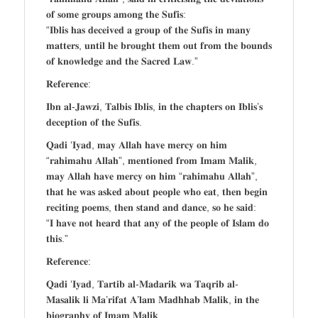
𝐨𝐟 𝐬𝐨𝐦𝐞 𝐠𝐫𝐨𝐮𝐩𝐬 𝐚𝐦𝐨𝐧𝐠 𝐭𝐡𝐞 𝐒𝐮𝐟𝐢𝐬:
“𝐈𝐛𝐥𝐢𝐬 𝐡𝐚𝐬 𝐝𝐞𝐜𝐞𝐢𝐯𝐞𝐝 𝐚 𝐠𝐫𝐨𝐮𝐩 𝐨𝐟 𝐭𝐡𝐞 𝐒𝐮𝐟𝐢𝐬 𝐢𝐧 𝐦𝐚𝐧𝐲
𝐦𝐚𝐭𝐭𝐞𝐫𝐬, 𝐮𝐧𝐭𝐢𝐥 𝐡𝐞 𝐛𝐫𝐨𝐮𝐠𝐡𝐭 𝐭𝐡𝐞𝐦 𝐨𝐮𝐭 𝐟𝐫𝐨𝐦 𝐭𝐡𝐞 𝐛𝐨𝐮𝐧𝐝𝐬
𝐨𝐟 𝐤𝐧𝐨𝐰𝐥𝐞𝐝𝐠𝐞 𝐚𝐧𝐝 𝐭𝐡𝐞 𝐒𝐚𝐜𝐫𝐞𝐝 𝐋𝐚𝐰.”
𝐑𝐞𝐟𝐞𝐫𝐞𝐧𝐜𝐞:
𝐈𝐛𝐧 𝐚𝐥-𝐉𝐚𝐰𝐳𝐢, 𝐓𝐚𝐥𝐛𝐢𝐬 𝐈𝐛𝐥𝐢𝐬, 𝐢𝐧 𝐭𝐡𝐞 𝐜𝐡𝐚𝐩𝐭𝐞𝐫𝐬 𝐨𝐧 𝐈𝐛𝐥𝐢𝐬’𝐬
𝐝𝐞𝐜𝐞𝐩𝐭𝐢𝐨𝐧 𝐨𝐟 𝐭𝐡𝐞 𝐒𝐮𝐟𝐢𝐬.
𝐐𝐚𝐝𝐢 ‘𝐈𝐲𝐚𝐝, 𝐦𝐚𝐲 𝐀𝐥𝐥𝐚𝐡 𝐡𝐚𝐯𝐞 𝐦𝐞𝐫𝐜𝐲 𝐨𝐧 𝐡𝐢𝐦
“𝐫𝐚𝐡𝐢𝐦𝐚𝐡𝐮 𝐀𝐥𝐥𝐚𝐡”, 𝐦𝐞𝐧𝐭𝐢𝐨𝐧𝐞𝐝 𝐟𝐫𝐨𝐦 𝐈𝐦𝐚𝐦 𝐌𝐚𝐥𝐢𝐤,
𝐦𝐚𝐲 𝐀𝐥𝐥𝐚𝐡 𝐡𝐚𝐯𝐞 𝐦𝐞𝐫𝐜𝐲 𝐨𝐧 𝐡𝐢𝐦 “𝐫𝐚𝐡𝐢𝐦𝐚𝐡𝐮 𝐀𝐥𝐥𝐚𝐡”,
𝐭𝐡𝐚𝐭 𝐡𝐞 𝐰𝐚𝐬 𝐚𝐬𝐤𝐞𝐝 𝐚𝐛𝐨𝐮𝐭 𝐩𝐞𝐨𝐩𝐥𝐞 𝐰𝐡𝐨 𝐞𝐚𝐭, 𝐭𝐡𝐞𝐧 𝐛𝐞𝐠𝐢𝐧
𝐫𝐞𝐜𝐢𝐭𝐢𝐧𝐠 𝐩𝐨𝐞𝐦𝐬, 𝐭𝐡𝐞𝐧 𝐬𝐭𝐚𝐧𝐝 𝐚𝐧𝐝 𝐝𝐚𝐧𝐜𝐞, 𝐬𝐨 𝐡𝐞 𝐬𝐚𝐢𝐝:
“𝐈 𝐡𝐚𝐯𝐞 𝐧𝐨𝐭 𝐡𝐞𝐚𝐫𝐝 𝐭𝐡𝐚𝐭 𝐚𝐧𝐲 𝐨𝐟 𝐭𝐡𝐞 𝐩𝐞𝐨𝐩𝐥𝐞 𝐨𝐟 𝐈𝐬𝐥𝐚𝐦 𝐝𝐨
𝐭𝐡𝐢𝐬.”
𝐑𝐞𝐟𝐞𝐫𝐞𝐧𝐜𝐞:
𝐐𝐚𝐝𝐢 ‘𝐈𝐲𝐚𝐝, 𝐓𝐚𝐫𝐭𝐢𝐛 𝐚𝐥-𝐌𝐚𝐝𝐚𝐫𝐢𝐤 𝐰𝐚 𝐓𝐚𝐪𝐫𝐢𝐛 𝐚𝐥-
𝐌𝐚𝐬𝐚𝐥𝐢𝐤 𝐥𝐢 𝐌𝐚’𝐫𝐢𝐟𝐚𝐭 𝐀’𝐥𝐚𝐦 𝐌𝐚𝐝𝐡𝐡𝐚𝐛 𝐌𝐚𝐥𝐢𝐤, 𝐢𝐧 𝐭𝐡𝐞
𝐛𝐢𝐨𝐠𝐫𝐚𝐩𝐡𝐲 𝐨𝐟 𝐈𝐦𝐚𝐦 𝐌𝐚𝐥𝐢𝐤.