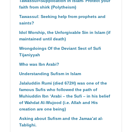
Tawassul=Supplication in Islam- Protect your
faith from shirk (Polytheism)
Tawassul: Seeking help from prophets and
saints?
Idol Worship, the Unforgivable Sin in Islam (if
maintained until death)
Wrongdoings Of the Deviant Sect of Sufi
Tijaniyyah
Who was Ibn Arabi?
Understanding Sufism in Islam
Jalaluddin Rumi (died 672H) was one of the
famous Sufis who followed the path of
Muhiuddin Ibn ‘Arabi – the Sufi – in his belief
of Wahdat Al-Wujood (i.e. Allah and His
creation are one being)
Asking about Sufism and the Jamaa’at al-
Tablighi.