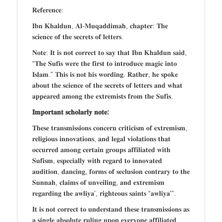
𝐑𝐞𝐟𝐞𝐫𝐞𝐧𝐜𝐞:
𝐈𝐛𝐧 𝐊𝐡𝐚𝐥𝐝𝐮𝐧, 𝐀𝐥-𝐌𝐮𝐪𝐚𝐝𝐝𝐢𝐦𝐚𝐡, 𝐜𝐡𝐚𝐩𝐭𝐞𝐫: 𝐓𝐡𝐞
𝐬𝐜𝐢𝐞𝐧𝐜𝐞 𝐨𝐟 𝐭𝐡𝐞 𝐬𝐞𝐜𝐫𝐞𝐭𝐬 𝐨𝐟 𝐥𝐞𝐭𝐭𝐞𝐫𝐬.
𝐍𝐨𝐭𝐞: 𝐈𝐭 𝐢𝐬 𝐧𝐨𝐭 𝐜𝐨𝐫𝐫𝐞𝐜𝐭 𝐭𝐨 𝐬𝐚𝐲 𝐭𝐡𝐚𝐭 𝐈𝐛𝐧 𝐊𝐡𝐚𝐥𝐝𝐮𝐧 𝐬𝐚𝐢𝐝,
“𝐓𝐡𝐞 𝐒𝐮𝐟𝐢𝐬 𝐰𝐞𝐫𝐞 𝐭𝐡𝐞 𝐟𝐢𝐫𝐬𝐭 𝐭𝐨 𝐢𝐧𝐭𝐫𝐨𝐝𝐮𝐜𝐞 𝐦𝐚𝐠𝐢𝐜 𝐢𝐧𝐭𝐨
𝐈𝐬𝐥𝐚𝐦.” 𝐓𝐡𝐢𝐬 𝐢𝐬 𝐧𝐨𝐭 𝐡𝐢𝐬 𝐰𝐨𝐫𝐝𝐢𝐧𝐠. 𝐑𝐚𝐭𝐡𝐞𝐫, 𝐡𝐞 𝐬𝐩𝐨𝐤𝐞
𝐚𝐛𝐨𝐮𝐭 𝐭𝐡𝐞 𝐬𝐜𝐢𝐞𝐧𝐜𝐞 𝐨𝐟 𝐭𝐡𝐞 𝐬𝐞𝐜𝐫𝐞𝐭𝐬 𝐨𝐟 𝐥𝐞𝐭𝐭𝐞𝐫𝐬 𝐚𝐧𝐝 𝐰𝐡𝐚𝐭
𝐚𝐩𝐩𝐞𝐚𝐫𝐞𝐝 𝐚𝐦𝐨𝐧𝐠 𝐭𝐡𝐞 𝐞𝐱𝐭𝐫𝐞𝐦𝐢𝐬𝐭𝐬 𝐟𝐫𝐨𝐦 𝐭𝐡𝐞 𝐒𝐮𝐟𝐢𝐬.
𝐈𝐦𝐩𝐨𝐫𝐭𝐚𝐧𝐭 𝐬𝐜𝐡𝐨𝐥𝐚𝐫𝐥𝐲 𝐧𝐨𝐭𝐞:
𝐓𝐡𝐞𝐬𝐞 𝐭𝐫𝐚𝐧𝐬𝐦𝐢𝐬𝐬𝐢𝐨𝐧𝐬 𝐜𝐨𝐧𝐜𝐞𝐫𝐧 𝐜𝐫𝐢𝐭𝐢𝐜𝐢𝐬𝐦 𝐨𝐟 𝐞𝐱𝐭𝐫𝐞𝐦𝐢𝐬𝐦,
𝐫𝐞𝐥𝐢𝐠𝐢𝐨𝐮𝐬 𝐢𝐧𝐧𝐨𝐯𝐚𝐭𝐢𝐨𝐧𝐬, 𝐚𝐧𝐝 𝐥𝐞𝐠𝐚𝐥 𝐯𝐢𝐨𝐥𝐚𝐭𝐢𝐨𝐧𝐬 𝐭𝐡𝐚𝐭
𝐨𝐜𝐜𝐮𝐫𝐫𝐞𝐝 𝐚𝐦𝐨𝐧𝐠 𝐜𝐞𝐫𝐭𝐚𝐢𝐧 𝐠𝐫𝐨𝐮𝐩𝐬 𝐚𝐟𝐟𝐢𝐥𝐢𝐚𝐭𝐞𝐝 𝐰𝐢𝐭𝐡
𝐒𝐮𝐟𝐢𝐬𝐦, 𝐞𝐬𝐩𝐞𝐜𝐢𝐚𝐥𝐥𝐲 𝐰𝐢𝐭𝐡 𝐫𝐞𝐠𝐚𝐫𝐝 𝐭𝐨 𝐢𝐧𝐧𝐨𝐯𝐚𝐭𝐞𝐝
𝐚𝐮𝐝𝐢𝐭𝐢𝐨𝐧, 𝐝𝐚𝐧𝐜𝐢𝐧𝐠, 𝐟𝐨𝐫𝐦𝐬 𝐨𝐟 𝐬𝐞𝐜𝐥𝐮𝐬𝐢𝐨𝐧 𝐜𝐨𝐧𝐭𝐫𝐚𝐫𝐲 𝐭𝐨 𝐭𝐡𝐞
𝐒𝐮𝐧𝐧𝐚𝐡, 𝐜𝐥𝐚𝐢𝐦𝐬 𝐨𝐟 𝐮𝐧𝐯𝐞𝐢𝐥𝐢𝐧𝐠, 𝐚𝐧𝐝 𝐞𝐱𝐭𝐫𝐞𝐦𝐢𝐬𝐦
𝐫𝐞𝐠𝐚𝐫𝐝𝐢𝐧𝐠 𝐭𝐡𝐞 𝐚𝐰𝐥𝐢𝐲𝐚’, 𝐫𝐢𝐠𝐡𝐭𝐞𝐨𝐮𝐬 𝐬𝐚𝐢𝐧𝐭𝐬 “𝐚𝐰𝐥𝐢𝐲𝐚'”.
𝐈𝐭 𝐢𝐬 𝐧𝐨𝐭 𝐜𝐨𝐫𝐫𝐞𝐜𝐭 𝐭𝐨 𝐮𝐧𝐝𝐞𝐫𝐬𝐭𝐚𝐧𝐝 𝐭𝐡𝐞𝐬𝐞 𝐭𝐫𝐚𝐧𝐬𝐦𝐢𝐬𝐬𝐢𝐨𝐧𝐬 𝐚𝐬
𝐚 𝐬𝐢𝐧𝐠𝐥𝐞 𝐚𝐛𝐬𝐨𝐥𝐮𝐭𝐞 𝐫𝐮𝐥𝐢𝐧𝐠 𝐮𝐩𝐨𝐧 𝐞𝐯𝐞𝐫𝐲𝐨𝐧𝐞 𝐚𝐟𝐟𝐢𝐥𝐢𝐚𝐭𝐞𝐝