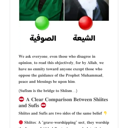
𝐖𝐞 𝐚𝐬𝐤 𝐞𝐯𝐞𝐫𝐲𝐨𝐧𝐞, 𝐞𝐯𝐞𝐧 𝐭𝐡𝐨𝐬𝐞 𝐰𝐡𝐨 𝐝𝐢𝐬𝐚𝐠𝐫𝐞𝐞 𝐢𝐧
𝐨𝐩𝐢𝐧𝐢𝐨𝐧, 𝐭𝐨 𝐫𝐞𝐚𝐝 𝐭𝐡𝐢𝐬 𝐨𝐛𝐣𝐞𝐜𝐭𝐢𝐯𝐞𝐥𝐲, 𝐟𝐨𝐫 𝐛𝐲 𝐀𝐥𝐥𝐚𝐡, 𝐰𝐞
𝐡𝐚𝐯𝐞 𝐧𝐨 𝐞𝐧𝐦𝐢𝐭𝐲 𝐭𝐨𝐰𝐚𝐫𝐝 𝐚𝐧𝐲𝐨𝐧𝐞 𝐞𝐱𝐜𝐞𝐩𝐭 𝐭𝐡𝐨𝐬𝐞 𝐰𝐡𝐨
𝐨𝐩𝐩𝐨𝐬𝐞 𝐭𝐡𝐞 𝐠𝐮𝐢𝐝𝐚𝐧𝐜𝐞 𝐨𝐟 𝐭𝐡𝐞 𝐏𝐫𝐨𝐩𝐡𝐞𝐭 𝐌𝐮𝐡𝐚𝐦𝐦𝐚𝐝,
𝐩𝐞𝐚𝐜𝐞 𝐚𝐧𝐝 𝐛𝐥𝐞𝐬𝐬𝐢𝐧𝐠𝐬 𝐛𝐞 𝐮𝐩𝐨𝐧 𝐡𝐢𝐦.
(𝐒𝐮𝐟𝐢𝐬𝐦 𝐢𝐬 𝐭𝐡𝐞 𝐛𝐫𝐢𝐝𝐠𝐞 𝐭𝐨 𝐒𝐡𝐢𝐢𝐬𝐦…)
𝐀 𝐂𝐥𝐞𝐚𝐫 𝐂𝐨𝐦𝐩𝐚𝐫𝐢𝐬𝐨𝐧 𝐁𝐞𝐭𝐰𝐞𝐞𝐧 𝐒𝐡𝐢𝐢𝐭𝐞𝐬
𝐚𝐧𝐝 𝐒𝐮𝐟𝐢𝐬
𝐒𝐡𝐢𝐢𝐭𝐞𝐬 𝐚𝐧𝐝 𝐒𝐮𝐟𝐢𝐬 𝐚𝐫𝐞 𝐭𝐰𝐨 𝐬𝐢𝐝𝐞𝐬 𝐨𝐟 𝐭𝐡𝐞 𝐬𝐚𝐦𝐞 𝐛𝐞𝐥𝐢𝐞𝐟
𝐒𝐡𝐢𝐢𝐭𝐞𝐬: 𝐀 “𝐠𝐫𝐚𝐯𝐞-𝐰𝐨𝐫𝐬𝐡𝐢𝐩𝐩𝐢𝐧𝐠” 𝐬𝐞𝐜𝐭, 𝐭𝐡𝐞𝐲 𝐰𝐨𝐫𝐬𝐡𝐢𝐩