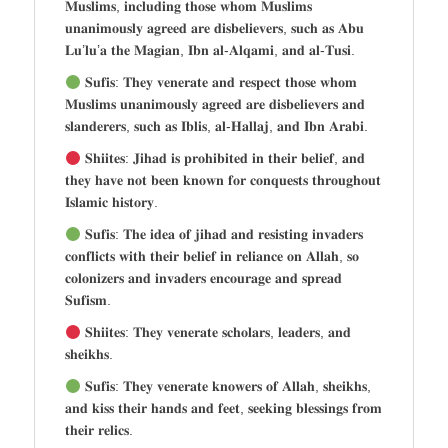
𝐌𝐮𝐬𝐥𝐢𝐦𝐬, 𝐢𝐧𝐜𝐥𝐮𝐝𝐢𝐧𝐠 𝐭𝐡𝐨𝐬𝐞 𝐰𝐡𝐨𝐦 𝐌𝐮𝐬𝐥𝐢𝐦𝐬
𝐮𝐧𝐚𝐧𝐢𝐦𝐨𝐮𝐬𝐥𝐲 𝐚𝐠𝐫𝐞𝐞𝐝 𝐚𝐫𝐞 𝐝𝐢𝐬𝐛𝐞𝐥𝐢𝐞𝐯𝐞𝐫𝐬, 𝐬𝐮𝐜𝐡 𝐚𝐬 𝐀𝐛𝐮
𝐋𝐮’𝐥𝐮’𝐚 𝐭𝐡𝐞 𝐌𝐚𝐠𝐢𝐚𝐧, 𝐈𝐛𝐧 𝐚𝐥-𝐀𝐥𝐪𝐚𝐦𝐢, 𝐚𝐧𝐝 𝐚𝐥-𝐓𝐮𝐬𝐢.
𝐒𝐮𝐟𝐢𝐬: 𝐓𝐡𝐞𝐲 𝐯𝐞𝐧𝐞𝐫𝐚𝐭𝐞 𝐚𝐧𝐝 𝐫𝐞𝐬𝐩𝐞𝐜𝐭 𝐭𝐡𝐨𝐬𝐞 𝐰𝐡𝐨𝐦
𝐌𝐮𝐬𝐥𝐢𝐦𝐬 𝐮𝐧𝐚𝐧𝐢𝐦𝐨𝐮𝐬𝐥𝐲 𝐚𝐠𝐫𝐞𝐞𝐝 𝐚𝐫𝐞 𝐝𝐢𝐬𝐛𝐞𝐥𝐢𝐞𝐯𝐞𝐫𝐬 𝐚𝐧𝐝
𝐬𝐥𝐚𝐧𝐝𝐞𝐫𝐞𝐫𝐬, 𝐬𝐮𝐜𝐡 𝐚𝐬 𝐈𝐛𝐥𝐢𝐬, 𝐚𝐥-𝐇𝐚𝐥𝐥𝐚𝐣, 𝐚𝐧𝐝 𝐈𝐛𝐧 𝐀𝐫𝐚𝐛𝐢.
𝐒𝐡𝐢𝐢𝐭𝐞𝐬: 𝐉𝐢𝐡𝐚𝐝 𝐢𝐬 𝐩𝐫𝐨𝐡𝐢𝐛𝐢𝐭𝐞𝐝 𝐢𝐧 𝐭𝐡𝐞𝐢𝐫 𝐛𝐞𝐥𝐢𝐞𝐟, 𝐚𝐧𝐝
𝐭𝐡𝐞𝐲 𝐡𝐚𝐯𝐞 𝐧𝐨𝐭 𝐛𝐞𝐞𝐧 𝐤𝐧𝐨𝐰𝐧 𝐟𝐨𝐫 𝐜𝐨𝐧𝐪𝐮𝐞𝐬𝐭𝐬 𝐭𝐡𝐫𝐨𝐮𝐠𝐡𝐨𝐮𝐭
𝐈𝐬𝐥𝐚𝐦𝐢𝐜 𝐡𝐢𝐬𝐭𝐨𝐫𝐲.
𝐒𝐮𝐟𝐢𝐬: 𝐓𝐡𝐞 𝐢𝐝𝐞𝐚 𝐨𝐟 𝐣𝐢𝐡𝐚𝐝 𝐚𝐧𝐝 𝐫𝐞𝐬𝐢𝐬𝐭𝐢𝐧𝐠 𝐢𝐧𝐯𝐚𝐝𝐞𝐫𝐬
𝐜𝐨𝐧𝐟𝐥𝐢𝐜𝐭𝐬 𝐰𝐢𝐭𝐡 𝐭𝐡𝐞𝐢𝐫 𝐛𝐞𝐥𝐢𝐞𝐟 𝐢𝐧 𝐫𝐞𝐥𝐢𝐚𝐧𝐜𝐞 𝐨𝐧 𝐀𝐥𝐥𝐚𝐡, 𝐬𝐨
𝐜𝐨𝐥𝐨𝐧𝐢𝐳𝐞𝐫𝐬 𝐚𝐧𝐝 𝐢𝐧𝐯𝐚𝐝𝐞𝐫𝐬 𝐞𝐧𝐜𝐨𝐮𝐫𝐚𝐠𝐞 𝐚𝐧𝐝 𝐬𝐩𝐫𝐞𝐚𝐝
𝐒𝐮𝐟𝐢𝐬𝐦.
𝐒𝐡𝐢𝐢𝐭𝐞𝐬: 𝐓𝐡𝐞𝐲 𝐯𝐞𝐧𝐞𝐫𝐚𝐭𝐞 𝐬𝐜𝐡𝐨𝐥𝐚𝐫𝐬, 𝐥𝐞𝐚𝐝𝐞𝐫𝐬, 𝐚𝐧𝐝
𝐬𝐡𝐞𝐢𝐤𝐡𝐬.
𝐒𝐮𝐟𝐢𝐬: 𝐓𝐡𝐞𝐲 𝐯𝐞𝐧𝐞𝐫𝐚𝐭𝐞 𝐤𝐧𝐨𝐰𝐞𝐫𝐬 𝐨𝐟 𝐀𝐥𝐥𝐚𝐡, 𝐬𝐡𝐞𝐢𝐤𝐡𝐬,
𝐚𝐧𝐝 𝐤𝐢𝐬𝐬 𝐭𝐡𝐞𝐢𝐫 𝐡𝐚𝐧𝐝𝐬 𝐚𝐧𝐝 𝐟𝐞𝐞𝐭, 𝐬𝐞𝐞𝐤𝐢𝐧𝐠 𝐛𝐥𝐞𝐬𝐬𝐢𝐧𝐠𝐬 𝐟𝐫𝐨𝐦
𝐭𝐡𝐞𝐢𝐫 𝐫𝐞𝐥𝐢𝐜𝐬.