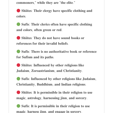
𝐜𝐨𝐦𝐦𝐨𝐧𝐞𝐫𝐬,” 𝐰𝐡𝐢𝐥𝐞 𝐭𝐡𝐞𝐲 𝐚𝐫𝐞 “𝐭𝐡𝐞 𝐞𝐥𝐢𝐭𝐞.”
𝐒𝐡𝐢𝐢𝐭𝐞𝐬: 𝐓𝐡𝐞𝐢𝐫 𝐜𝐥𝐞𝐫𝐠𝐲 𝐡𝐚𝐯𝐞 𝐬𝐩𝐞𝐜𝐢𝐟𝐢𝐜 𝐜𝐥𝐨𝐭𝐡𝐢𝐧𝐠 𝐚𝐧𝐝
𝐜𝐨𝐥𝐨𝐫𝐬.
𝐒𝐮𝐟𝐢𝐬: 𝐓𝐡𝐞𝐢𝐫 𝐜𝐥𝐞𝐫𝐢𝐜𝐬 𝐨𝐟𝐭𝐞𝐧 𝐡𝐚𝐯𝐞 𝐬𝐩𝐞𝐜𝐢𝐟𝐢𝐜 𝐜𝐥𝐨𝐭𝐡𝐢𝐧𝐠
𝐚𝐧𝐝 𝐜𝐨𝐥𝐨𝐫𝐬, 𝐨𝐟𝐭𝐞𝐧 𝐠𝐫𝐞𝐞𝐧 𝐨𝐫 𝐫𝐞𝐝.
𝐒𝐡𝐢𝐢𝐭𝐞𝐬: 𝐓𝐡𝐞𝐲 𝐝𝐨 𝐧𝐨𝐭 𝐡𝐚𝐯𝐞 𝐬𝐨𝐮𝐧𝐝 𝐛𝐨𝐨𝐤𝐬 𝐨𝐫
𝐫𝐞𝐟𝐞𝐫𝐞𝐧𝐜𝐞𝐬 𝐟𝐨𝐫 𝐭𝐡𝐞𝐢𝐫 𝐢𝐧𝐯𝐚𝐥𝐢𝐝 𝐛𝐞𝐥𝐢𝐞𝐟𝐬.
𝐒𝐮𝐟𝐢𝐬: 𝐓𝐡𝐞𝐫𝐞 𝐢𝐬 𝐧𝐨 𝐚𝐮𝐭𝐡𝐨𝐫𝐢𝐭𝐚𝐭𝐢𝐯𝐞 𝐛𝐨𝐨𝐤 𝐨𝐫 𝐫𝐞𝐟𝐞𝐫𝐞𝐧𝐜𝐞
𝐟𝐨𝐫 𝐒𝐮𝐟𝐢𝐬𝐦 𝐚𝐧𝐝 𝐢𝐭𝐬 𝐩𝐚𝐭𝐡𝐬.
𝐒𝐡𝐢𝐢𝐭𝐞𝐬: 𝐈𝐧𝐟𝐥𝐮𝐞𝐧𝐜𝐞𝐝 𝐛𝐲 𝐨𝐭𝐡𝐞𝐫 𝐫𝐞𝐥𝐢𝐠𝐢𝐨𝐧𝐬 𝐥𝐢𝐤𝐞
𝐉𝐮𝐝𝐚𝐢𝐬𝐦, 𝐙𝐨𝐫𝐨𝐚𝐬𝐭𝐫𝐢𝐚𝐧𝐢𝐬𝐦, 𝐚𝐧𝐝 𝐂𝐡𝐫𝐢𝐬𝐭𝐢𝐚𝐧𝐢𝐭𝐲.
𝐒𝐮𝐟𝐢𝐬: 𝐈𝐧𝐟𝐥𝐮𝐞𝐧𝐜𝐞𝐝 𝐛𝐲 𝐨𝐭𝐡𝐞𝐫 𝐫𝐞𝐥𝐢𝐠𝐢𝐨𝐧𝐬 𝐥𝐢𝐤𝐞 𝐉𝐮𝐝𝐚𝐢𝐬𝐦,
𝐂𝐡𝐫𝐢𝐬𝐭𝐢𝐚𝐧𝐢𝐭𝐲, 𝐁𝐮𝐝𝐝𝐡𝐢𝐬𝐦, 𝐚𝐧𝐝 𝐈𝐧𝐝𝐢𝐚𝐧 𝐫𝐞𝐥𝐢𝐠𝐢𝐨𝐧𝐬.
𝐒𝐡𝐢𝐢𝐭𝐞𝐬: 𝐈𝐭 𝐢𝐬 𝐩𝐞𝐫𝐦𝐢𝐬𝐬𝐢𝐛𝐥𝐞 𝐢𝐧 𝐭𝐡𝐞𝐢𝐫 𝐫𝐞𝐥𝐢𝐠𝐢𝐨𝐧 𝐭𝐨 𝐮𝐬𝐞
𝐦𝐚𝐠𝐢𝐜, 𝐚𝐬𝐭𝐫𝐨𝐥𝐨𝐠𝐲, 𝐡𝐚𝐫𝐧𝐞𝐬𝐬𝐢𝐧𝐠 𝐣𝐢𝐧𝐧, 𝐚𝐧𝐝 𝐬𝐨𝐫𝐜𝐞𝐫𝐲.
𝐒𝐮𝐟𝐢𝐬: 𝐈𝐭 𝐢𝐬 𝐩𝐞𝐫𝐦𝐢𝐬𝐬𝐢𝐛𝐥𝐞 𝐢𝐧 𝐭𝐡𝐞𝐢𝐫 𝐫𝐞𝐥𝐢𝐠𝐢𝐨𝐧 𝐭𝐨 𝐮𝐬𝐞
𝐦𝐚𝐠𝐢𝐜, 𝐡𝐚𝐫𝐧𝐞𝐬𝐬 𝐣𝐢𝐧𝐧, 𝐚𝐧𝐝 𝐞𝐧𝐠𝐚𝐠𝐞 𝐢𝐧 𝐬𝐨𝐫𝐜𝐞𝐫𝐲.