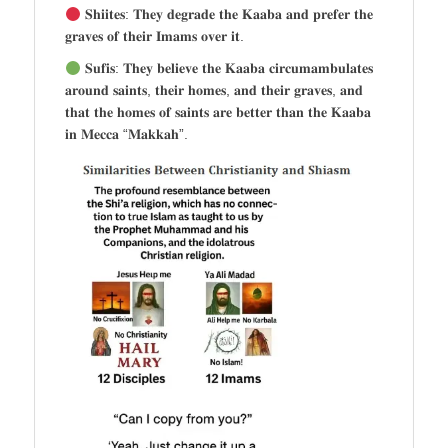
𝐒𝐡𝐢𝐢𝐭𝐞𝐬: 𝐓𝐡𝐞𝐲 𝐝𝐞𝐠𝐫𝐚𝐝𝐞 𝐭𝐡𝐞 𝐊𝐚𝐚𝐛𝐚 𝐚𝐧𝐝 𝐩𝐫𝐞𝐟𝐞𝐫 𝐭𝐡𝐞
𝐠𝐫𝐚𝐯𝐞𝐬 𝐨𝐟 𝐭𝐡𝐞𝐢𝐫 𝐈𝐦𝐚𝐦𝐬 𝐨𝐯𝐞𝐫 𝐢𝐭.
𝐒𝐮𝐟𝐢𝐬: 𝐓𝐡𝐞𝐲 𝐛𝐞𝐥𝐢𝐞𝐯𝐞 𝐭𝐡𝐞 𝐊𝐚𝐚𝐛𝐚 𝐜𝐢𝐫𝐜𝐮𝐦𝐚𝐦𝐛𝐮𝐥𝐚𝐭𝐞𝐬
𝐚𝐫𝐨𝐮𝐧𝐝 𝐬𝐚𝐢𝐧𝐭𝐬, 𝐭𝐡𝐞𝐢𝐫 𝐡𝐨𝐦𝐞𝐬, 𝐚𝐧𝐝 𝐭𝐡𝐞𝐢𝐫 𝐠𝐫𝐚𝐯𝐞𝐬, 𝐚𝐧𝐝
𝐭𝐡𝐚𝐭 𝐭𝐡𝐞 𝐡𝐨𝐦𝐞𝐬 𝐨𝐟 𝐬𝐚𝐢𝐧𝐭𝐬 𝐚𝐫𝐞 𝐛𝐞𝐭𝐭𝐞𝐫 𝐭𝐡𝐚𝐧 𝐭𝐡𝐞 𝐊𝐚𝐚𝐛𝐚
𝐢𝐧 𝐌𝐞𝐜𝐜𝐚 “𝐌𝐚𝐤𝐤𝐚𝐡”.