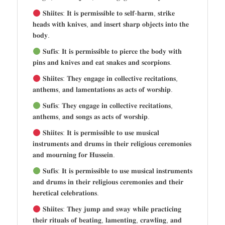
𝐒𝐡𝐢𝐢𝐭𝐞𝐬: 𝐈𝐭 𝐢𝐬 𝐩𝐞𝐫𝐦𝐢𝐬𝐬𝐢𝐛𝐥𝐞 𝐭𝐨 𝐬𝐞𝐥𝐟-𝐡𝐚𝐫𝐦, 𝐬𝐭𝐫𝐢𝐤𝐞
𝐡𝐞𝐚𝐝𝐬 𝐰𝐢𝐭𝐡 𝐤𝐧𝐢𝐯𝐞𝐬, 𝐚𝐧𝐝 𝐢𝐧𝐬𝐞𝐫𝐭 𝐬𝐡𝐚𝐫𝐩 𝐨𝐛𝐣𝐞𝐜𝐭𝐬 𝐢𝐧𝐭𝐨 𝐭𝐡𝐞
𝐛𝐨𝐝𝐲.
𝐒𝐮𝐟𝐢𝐬: 𝐈𝐭 𝐢𝐬 𝐩𝐞𝐫𝐦𝐢𝐬𝐬𝐢𝐛𝐥𝐞 𝐭𝐨 𝐩𝐢𝐞𝐫𝐜𝐞 𝐭𝐡𝐞 𝐛𝐨𝐝𝐲 𝐰𝐢𝐭𝐡
𝐩𝐢𝐧𝐬 𝐚𝐧𝐝 𝐤𝐧𝐢𝐯𝐞𝐬 𝐚𝐧𝐝 𝐞𝐚𝐭 𝐬𝐧𝐚𝐤𝐞𝐬 𝐚𝐧𝐝 𝐬𝐜𝐨𝐫𝐩𝐢𝐨𝐧𝐬.
𝐒𝐡𝐢𝐢𝐭𝐞𝐬: 𝐓𝐡𝐞𝐲 𝐞𝐧𝐠𝐚𝐠𝐞 𝐢𝐧 𝐜𝐨𝐥𝐥𝐞𝐜𝐭𝐢𝐯𝐞 𝐫𝐞𝐜𝐢𝐭𝐚𝐭𝐢𝐨𝐧𝐬,
𝐚𝐧𝐭𝐡𝐞𝐦𝐬, 𝐚𝐧𝐝 𝐥𝐚𝐦𝐞𝐧𝐭𝐚𝐭𝐢𝐨𝐧𝐬 𝐚𝐬 𝐚𝐜𝐭𝐬 𝐨𝐟 𝐰𝐨𝐫𝐬𝐡𝐢𝐩.
𝐒𝐮𝐟𝐢𝐬: 𝐓𝐡𝐞𝐲 𝐞𝐧𝐠𝐚𝐠𝐞 𝐢𝐧 𝐜𝐨𝐥𝐥𝐞𝐜𝐭𝐢𝐯𝐞 𝐫𝐞𝐜𝐢𝐭𝐚𝐭𝐢𝐨𝐧𝐬,
𝐚𝐧𝐭𝐡𝐞𝐦𝐬, 𝐚𝐧𝐝 𝐬𝐨𝐧𝐠𝐬 𝐚𝐬 𝐚𝐜𝐭𝐬 𝐨𝐟 𝐰𝐨𝐫𝐬𝐡𝐢𝐩.
𝐒𝐡𝐢𝐢𝐭𝐞𝐬: 𝐈𝐭 𝐢𝐬 𝐩𝐞𝐫𝐦𝐢𝐬𝐬𝐢𝐛𝐥𝐞 𝐭𝐨 𝐮𝐬𝐞 𝐦𝐮𝐬𝐢𝐜𝐚𝐥
𝐢𝐧𝐬𝐭𝐫𝐮𝐦𝐞𝐧𝐭𝐬 𝐚𝐧𝐝 𝐝𝐫𝐮𝐦𝐬 𝐢𝐧 𝐭𝐡𝐞𝐢𝐫 𝐫𝐞𝐥𝐢𝐠𝐢𝐨𝐮𝐬 𝐜𝐞𝐫𝐞𝐦𝐨𝐧𝐢𝐞𝐬
𝐚𝐧𝐝 𝐦𝐨𝐮𝐫𝐧𝐢𝐧𝐠 𝐟𝐨𝐫 𝐇𝐮𝐬𝐬𝐞𝐢𝐧.
𝐒𝐮𝐟𝐢𝐬: 𝐈𝐭 𝐢𝐬 𝐩𝐞𝐫𝐦𝐢𝐬𝐬𝐢𝐛𝐥𝐞 𝐭𝐨 𝐮𝐬𝐞 𝐦𝐮𝐬𝐢𝐜𝐚𝐥 𝐢𝐧𝐬𝐭𝐫𝐮𝐦𝐞𝐧𝐭𝐬
𝐚𝐧𝐝 𝐝𝐫𝐮𝐦𝐬 𝐢𝐧 𝐭𝐡𝐞𝐢𝐫 𝐫𝐞𝐥𝐢𝐠𝐢𝐨𝐮𝐬 𝐜𝐞𝐫𝐞𝐦𝐨𝐧𝐢𝐞𝐬 𝐚𝐧𝐝 𝐭𝐡𝐞𝐢𝐫
𝐡𝐞𝐫𝐞𝐭𝐢𝐜𝐚𝐥 𝐜𝐞𝐥𝐞𝐛𝐫𝐚𝐭𝐢𝐨𝐧𝐬.
𝐒𝐡𝐢𝐢𝐭𝐞𝐬: 𝐓𝐡𝐞𝐲 𝐣𝐮𝐦𝐩 𝐚𝐧𝐝 𝐬𝐰𝐚𝐲 𝐰𝐡𝐢𝐥𝐞 𝐩𝐫𝐚𝐜𝐭𝐢𝐜𝐢𝐧𝐠
𝐭𝐡𝐞𝐢𝐫 𝐫𝐢𝐭𝐮𝐚𝐥𝐬 𝐨𝐟 𝐛𝐞𝐚𝐭𝐢𝐧𝐠, 𝐥𝐚𝐦𝐞𝐧𝐭𝐢𝐧𝐠, 𝐜𝐫𝐚𝐰𝐥𝐢𝐧𝐠, 𝐚𝐧𝐝