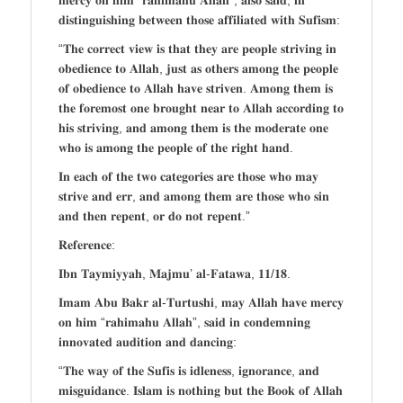
𝐝𝐢𝐬𝐭𝐢𝐧𝐠𝐮𝐢𝐬𝐡𝐢𝐧𝐠 𝐛𝐞𝐭𝐰𝐞𝐞𝐧 𝐭𝐡𝐨𝐬𝐞 𝐚𝐟𝐟𝐢𝐥𝐢𝐚𝐭𝐞𝐝 𝐰𝐢𝐭𝐡 𝐒𝐮𝐟𝐢𝐬𝐦:
“𝐓𝐡𝐞 𝐜𝐨𝐫𝐫𝐞𝐜𝐭 𝐯𝐢𝐞𝐰 𝐢𝐬 𝐭𝐡𝐚𝐭 𝐭𝐡𝐞𝐲 𝐚𝐫𝐞 𝐩𝐞𝐨𝐩𝐥𝐞 𝐬𝐭𝐫𝐢𝐯𝐢𝐧𝐠 𝐢𝐧
𝐨𝐛𝐞𝐝𝐢𝐞𝐧𝐜𝐞 𝐭𝐨 𝐀𝐥𝐥𝐚𝐡, 𝐣𝐮𝐬𝐭 𝐚𝐬 𝐨𝐭𝐡𝐞𝐫𝐬 𝐚𝐦𝐨𝐧𝐠 𝐭𝐡𝐞 𝐩𝐞𝐨𝐩𝐥𝐞
𝐨𝐟 𝐨𝐛𝐞𝐝𝐢𝐞𝐧𝐜𝐞 𝐭𝐨 𝐀𝐥𝐥𝐚𝐡 𝐡𝐚𝐯𝐞 𝐬𝐭𝐫𝐢𝐯𝐞𝐧. 𝐀𝐦𝐨𝐧𝐠 𝐭𝐡𝐞𝐦 𝐢𝐬
𝐭𝐡𝐞 𝐟𝐨𝐫𝐞𝐦𝐨𝐬𝐭 𝐨𝐧𝐞 𝐛𝐫𝐨𝐮𝐠𝐡𝐭 𝐧𝐞𝐚𝐫 𝐭𝐨 𝐀𝐥𝐥𝐚𝐡 𝐚𝐜𝐜𝐨𝐫𝐝𝐢𝐧𝐠 𝐭𝐨
𝐡𝐢𝐬 𝐬𝐭𝐫𝐢𝐯𝐢𝐧𝐠, 𝐚𝐧𝐝 𝐚𝐦𝐨𝐧𝐠 𝐭𝐡𝐞𝐦 𝐢𝐬 𝐭𝐡𝐞 𝐦𝐨𝐝𝐞𝐫𝐚𝐭𝐞 𝐨𝐧𝐞
𝐰𝐡𝐨 𝐢𝐬 𝐚𝐦𝐨𝐧𝐠 𝐭𝐡𝐞 𝐩𝐞𝐨𝐩𝐥𝐞 𝐨𝐟 𝐭𝐡𝐞 𝐫𝐢𝐠𝐡𝐭 𝐡𝐚𝐧𝐝.
𝐈𝐧 𝐞𝐚𝐜𝐡 𝐨𝐟 𝐭𝐡𝐞 𝐭𝐰𝐨 𝐜𝐚𝐭𝐞𝐠𝐨𝐫𝐢𝐞𝐬 𝐚𝐫𝐞 𝐭𝐡𝐨𝐬𝐞 𝐰𝐡𝐨 𝐦𝐚𝐲
𝐬𝐭𝐫𝐢𝐯𝐞 𝐚𝐧𝐝 𝐞𝐫𝐫, 𝐚𝐧𝐝 𝐚𝐦𝐨𝐧𝐠 𝐭𝐡𝐞𝐦 𝐚𝐫𝐞 𝐭𝐡𝐨𝐬𝐞 𝐰𝐡𝐨 𝐬𝐢𝐧
𝐚𝐧𝐝 𝐭𝐡𝐞𝐧 𝐫𝐞𝐩𝐞𝐧𝐭, 𝐨𝐫 𝐝𝐨 𝐧𝐨𝐭 𝐫𝐞𝐩𝐞𝐧𝐭.”
𝐑𝐞𝐟𝐞𝐫𝐞𝐧𝐜𝐞:
𝐈𝐛𝐧 𝐓𝐚𝐲𝐦𝐢𝐲𝐲𝐚𝐡, 𝐌𝐚𝐣𝐦𝐮’ 𝐚𝐥-𝐅𝐚𝐭𝐚𝐰𝐚, 𝟏𝟏/𝟏𝟖.
𝐈𝐦𝐚𝐦 𝐀𝐛𝐮 𝐁𝐚𝐤𝐫 𝐚𝐥-𝐓𝐮𝐫𝐭𝐮𝐬𝐡𝐢, 𝐦𝐚𝐲 𝐀𝐥𝐥𝐚𝐡 𝐡𝐚𝐯𝐞 𝐦𝐞𝐫𝐜𝐲
𝐨𝐧 𝐡𝐢𝐦 “𝐫𝐚𝐡𝐢𝐦𝐚𝐡𝐮 𝐀𝐥𝐥𝐚𝐡”, 𝐬𝐚𝐢𝐝 𝐢𝐧 𝐜𝐨𝐧𝐝𝐞𝐦𝐧𝐢𝐧𝐠
𝐢𝐧𝐧𝐨𝐯𝐚𝐭𝐞𝐝 𝐚𝐮𝐝𝐢𝐭𝐢𝐨𝐧 𝐚𝐧𝐝 𝐝𝐚𝐧𝐜𝐢𝐧𝐠:
“𝐓𝐡𝐞 𝐰𝐚𝐲 𝐨𝐟 𝐭𝐡𝐞 𝐒𝐮𝐟𝐢𝐬 𝐢𝐬 𝐢𝐝𝐥𝐞𝐧𝐞𝐬𝐬, 𝐢𝐠𝐧𝐨𝐫𝐚𝐧𝐜𝐞, 𝐚𝐧𝐝
𝐦𝐢𝐬𝐠𝐮𝐢𝐝𝐚𝐧𝐜𝐞. 𝐈𝐬𝐥𝐚𝐦 𝐢𝐬 𝐧𝐨𝐭𝐡𝐢𝐧𝐠 𝐛𝐮𝐭 𝐭𝐡𝐞 𝐁𝐨𝐨𝐤 𝐨𝐟 𝐀𝐥𝐥𝐚𝐡