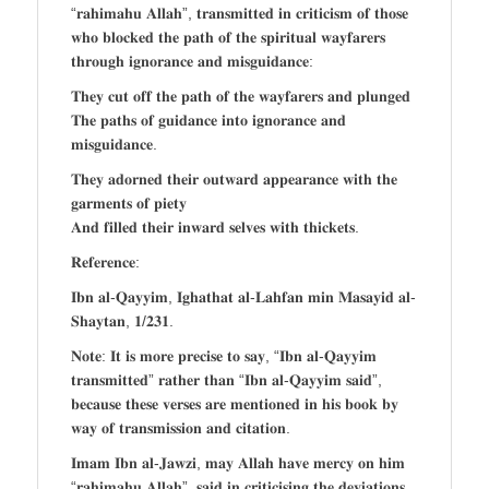
“𝐫𝐚𝐡𝐢𝐦𝐚𝐡𝐮 𝐀𝐥𝐥𝐚𝐡”, 𝐭𝐫𝐚𝐧𝐬𝐦𝐢𝐭𝐭𝐞𝐝 𝐢𝐧 𝐜𝐫𝐢𝐭𝐢𝐜𝐢𝐬𝐦 𝐨𝐟 𝐭𝐡𝐨𝐬𝐞
𝐰𝐡𝐨 𝐛𝐥𝐨𝐜𝐤𝐞𝐝 𝐭𝐡𝐞 𝐩𝐚𝐭𝐡 𝐨𝐟 𝐭𝐡𝐞 𝐬𝐩𝐢𝐫𝐢𝐭𝐮𝐚𝐥 𝐰𝐚𝐲𝐟𝐚𝐫𝐞𝐫𝐬
𝐭𝐡𝐫𝐨𝐮𝐠𝐡 𝐢𝐠𝐧𝐨𝐫𝐚𝐧𝐜𝐞 𝐚𝐧𝐝 𝐦𝐢𝐬𝐠𝐮𝐢𝐝𝐚𝐧𝐜𝐞:
𝐓𝐡𝐞𝐲 𝐜𝐮𝐭 𝐨𝐟𝐟 𝐭𝐡𝐞 𝐩𝐚𝐭𝐡 𝐨𝐟 𝐭𝐡𝐞 𝐰𝐚𝐲𝐟𝐚𝐫𝐞𝐫𝐬 𝐚𝐧𝐝 𝐩𝐥𝐮𝐧𝐠𝐞𝐝
𝐓𝐡𝐞 𝐩𝐚𝐭𝐡𝐬 𝐨𝐟 𝐠𝐮𝐢𝐝𝐚𝐧𝐜𝐞 𝐢𝐧𝐭𝐨 𝐢𝐠𝐧𝐨𝐫𝐚𝐧𝐜𝐞 𝐚𝐧𝐝
𝐦𝐢𝐬𝐠𝐮𝐢𝐝𝐚𝐧𝐜𝐞.
𝐓𝐡𝐞𝐲 𝐚𝐝𝐨𝐫𝐧𝐞𝐝 𝐭𝐡𝐞𝐢𝐫 𝐨𝐮𝐭𝐰𝐚𝐫𝐝 𝐚𝐩𝐩𝐞𝐚𝐫𝐚𝐧𝐜𝐞 𝐰𝐢𝐭𝐡 𝐭𝐡𝐞
𝐠𝐚𝐫𝐦𝐞𝐧𝐭𝐬 𝐨𝐟 𝐩𝐢𝐞𝐭𝐲
𝐀𝐧𝐝 𝐟𝐢𝐥𝐥𝐞𝐝 𝐭𝐡𝐞𝐢𝐫 𝐢𝐧𝐰𝐚𝐫𝐝 𝐬𝐞𝐥𝐯𝐞𝐬 𝐰𝐢𝐭𝐡 𝐭𝐡𝐢𝐜𝐤𝐞𝐭𝐬.
𝐑𝐞𝐟𝐞𝐫𝐞𝐧𝐜𝐞:
𝐈𝐛𝐧 𝐚𝐥-𝐐𝐚𝐲𝐲𝐢𝐦, 𝐈𝐠𝐡𝐚𝐭𝐡𝐚𝐭 𝐚𝐥-𝐋𝐚𝐡𝐟𝐚𝐧 𝐦𝐢𝐧 𝐌𝐚𝐬𝐚𝐲𝐢𝐝 𝐚𝐥-
𝐒𝐡𝐚𝐲𝐭𝐚𝐧, 𝟏/𝟐𝟑𝟏.
𝐍𝐨𝐭𝐞: 𝐈𝐭 𝐢𝐬 𝐦𝐨𝐫𝐞 𝐩𝐫𝐞𝐜𝐢𝐬𝐞 𝐭𝐨 𝐬𝐚𝐲, “𝐈𝐛𝐧 𝐚𝐥-𝐐𝐚𝐲𝐲𝐢𝐦
𝐭𝐫𝐚𝐧𝐬𝐦𝐢𝐭𝐭𝐞𝐝” 𝐫𝐚𝐭𝐡𝐞𝐫 𝐭𝐡𝐚𝐧 “𝐈𝐛𝐧 𝐚𝐥-𝐐𝐚𝐲𝐲𝐢𝐦 𝐬𝐚𝐢𝐝”,
𝐛𝐞𝐜𝐚𝐮𝐬𝐞 𝐭𝐡𝐞𝐬𝐞 𝐯𝐞𝐫𝐬𝐞𝐬 𝐚𝐫𝐞 𝐦𝐞𝐧𝐭𝐢𝐨𝐧𝐞𝐝 𝐢𝐧 𝐡𝐢𝐬 𝐛𝐨𝐨𝐤 𝐛𝐲
𝐰𝐚𝐲 𝐨𝐟 𝐭𝐫𝐚𝐧𝐬𝐦𝐢𝐬𝐬𝐢𝐨𝐧 𝐚𝐧𝐝 𝐜𝐢𝐭𝐚𝐭𝐢𝐨𝐧.
𝐈𝐦𝐚𝐦 𝐈𝐛𝐧 𝐚𝐥-𝐉𝐚𝐰𝐳𝐢, 𝐦𝐚𝐲 𝐀𝐥𝐥𝐚𝐡 𝐡𝐚𝐯𝐞 𝐦𝐞𝐫𝐜𝐲 𝐨𝐧 𝐡𝐢𝐦
“𝐫𝐚𝐡𝐢𝐦𝐚𝐡𝐮 𝐀𝐥𝐥𝐚𝐡”, 𝐬𝐚𝐢𝐝 𝐢𝐧 𝐜𝐫𝐢𝐭𝐢𝐜𝐢𝐬𝐢𝐧𝐠 𝐭𝐡𝐞 𝐝𝐞𝐯𝐢𝐚𝐭𝐢𝐨𝐧𝐬