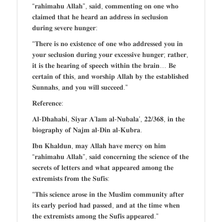
“𝐫𝐚𝐡𝐢𝐦𝐚𝐡𝐮 𝐀𝐥𝐥𝐚𝐡”, 𝐬𝐚𝐢𝐝, 𝐜𝐨𝐦𝐦𝐞𝐧𝐭𝐢𝐧𝐠 𝐨𝐧 𝐨𝐧𝐞 𝐰𝐡𝐨
𝐜𝐥𝐚𝐢𝐦𝐞𝐝 𝐭𝐡𝐚𝐭 𝐡𝐞 𝐡𝐞𝐚𝐫𝐝 𝐚𝐧 𝐚𝐝𝐝𝐫𝐞𝐬𝐬 𝐢𝐧 𝐬𝐞𝐜𝐥𝐮𝐬𝐢𝐨𝐧
𝐝𝐮𝐫𝐢𝐧𝐠 𝐬𝐞𝐯𝐞𝐫𝐞 𝐡𝐮𝐧𝐠𝐞𝐫:
“𝐓𝐡𝐞𝐫𝐞 𝐢𝐬 𝐧𝐨 𝐞𝐱𝐢𝐬𝐭𝐞𝐧𝐜𝐞 𝐨𝐟 𝐨𝐧𝐞 𝐰𝐡𝐨 𝐚𝐝𝐝𝐫𝐞𝐬𝐬𝐞𝐝 𝐲𝐨𝐮 𝐢𝐧
𝐲𝐨𝐮𝐫 𝐬𝐞𝐜𝐥𝐮𝐬𝐢𝐨𝐧 𝐝𝐮𝐫𝐢𝐧𝐠 𝐲𝐨𝐮𝐫 𝐞𝐱𝐜𝐞𝐬𝐬𝐢𝐯𝐞 𝐡𝐮𝐧𝐠𝐞𝐫; 𝐫𝐚𝐭𝐡𝐞𝐫,
𝐢𝐭 𝐢𝐬 𝐭𝐡𝐞 𝐡𝐞𝐚𝐫𝐢𝐧𝐠 𝐨𝐟 𝐬𝐩𝐞𝐞𝐜𝐡 𝐰𝐢𝐭𝐡𝐢𝐧 𝐭𝐡𝐞 𝐛𝐫𝐚𝐢𝐧… 𝐁𝐞
𝐜𝐞𝐫𝐭𝐚𝐢𝐧 𝐨𝐟 𝐭𝐡𝐢𝐬, 𝐚𝐧𝐝 𝐰𝐨𝐫𝐬𝐡𝐢𝐩 𝐀𝐥𝐥𝐚𝐡 𝐛𝐲 𝐭𝐡𝐞 𝐞𝐬𝐭𝐚𝐛𝐥𝐢𝐬𝐡𝐞𝐝
𝐒𝐮𝐧𝐧𝐚𝐡𝐬, 𝐚𝐧𝐝 𝐲𝐨𝐮 𝐰𝐢𝐥𝐥 𝐬𝐮𝐜𝐜𝐞𝐞𝐝.”
𝐑𝐞𝐟𝐞𝐫𝐞𝐧𝐜𝐞:
𝐀𝐥-𝐃𝐡𝐚𝐡𝐚𝐛𝐢, 𝐒𝐢𝐲𝐚𝐫 𝐀’𝐥𝐚𝐦 𝐚𝐥-𝐍𝐮𝐛𝐚𝐥𝐚’, 𝟐𝟐/𝟑𝟔𝟖, 𝐢𝐧 𝐭𝐡𝐞
𝐛𝐢𝐨𝐠𝐫𝐚𝐩𝐡𝐲 𝐨𝐟 𝐍𝐚𝐣𝐦 𝐚𝐥-𝐃𝐢𝐧 𝐚𝐥-𝐊𝐮𝐛𝐫𝐚.
𝐈𝐛𝐧 𝐊𝐡𝐚𝐥𝐝𝐮𝐧, 𝐦𝐚𝐲 𝐀𝐥𝐥𝐚𝐡 𝐡𝐚𝐯𝐞 𝐦𝐞𝐫𝐜𝐲 𝐨𝐧 𝐡𝐢𝐦
“𝐫𝐚𝐡𝐢𝐦𝐚𝐡𝐮 𝐀𝐥𝐥𝐚𝐡”, 𝐬𝐚𝐢𝐝 𝐜𝐨𝐧𝐜𝐞𝐫𝐧𝐢𝐧𝐠 𝐭𝐡𝐞 𝐬𝐜𝐢𝐞𝐧𝐜𝐞 𝐨𝐟 𝐭𝐡𝐞
𝐬𝐞𝐜𝐫𝐞𝐭𝐬 𝐨𝐟 𝐥𝐞𝐭𝐭𝐞𝐫𝐬 𝐚𝐧𝐝 𝐰𝐡𝐚𝐭 𝐚𝐩𝐩𝐞𝐚𝐫𝐞𝐝 𝐚𝐦𝐨𝐧𝐠 𝐭𝐡𝐞
𝐞𝐱𝐭𝐫𝐞𝐦𝐢𝐬𝐭𝐬 𝐟𝐫𝐨𝐦 𝐭𝐡𝐞 𝐒𝐮𝐟𝐢𝐬:
“𝐓𝐡𝐢𝐬 𝐬𝐜𝐢𝐞𝐧𝐜𝐞 𝐚𝐫𝐨𝐬𝐞 𝐢𝐧 𝐭𝐡𝐞 𝐌𝐮𝐬𝐥𝐢𝐦 𝐜𝐨𝐦𝐦𝐮𝐧𝐢𝐭𝐲 𝐚𝐟𝐭𝐞𝐫
𝐢𝐭𝐬 𝐞𝐚𝐫𝐥𝐲 𝐩𝐞𝐫𝐢𝐨𝐝 𝐡𝐚𝐝 𝐩𝐚𝐬𝐬𝐞𝐝, 𝐚𝐧𝐝 𝐚𝐭 𝐭𝐡𝐞 𝐭𝐢𝐦𝐞 𝐰𝐡𝐞𝐧
𝐭𝐡𝐞 𝐞𝐱𝐭𝐫𝐞𝐦𝐢𝐬𝐭𝐬 𝐚𝐦𝐨𝐧𝐠 𝐭𝐡𝐞 𝐒𝐮𝐟𝐢𝐬 𝐚𝐩𝐩𝐞𝐚𝐫𝐞𝐝.”