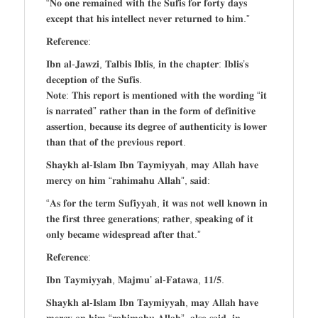
“𝐍𝐨 𝐨𝐧𝐞 𝐫𝐞𝐦𝐚𝐢𝐧𝐞𝐝 𝐰𝐢𝐭𝐡 𝐭𝐡𝐞 𝐒𝐮𝐟𝐢𝐬 𝐟𝐨𝐫 𝐟𝐨𝐫𝐭𝐲 𝐝𝐚𝐲𝐬
𝐞𝐱𝐜𝐞𝐩𝐭 𝐭𝐡𝐚𝐭 𝐡𝐢𝐬 𝐢𝐧𝐭𝐞𝐥𝐥𝐞𝐜𝐭 𝐧𝐞𝐯𝐞𝐫 𝐫𝐞𝐭𝐮𝐫𝐧𝐞𝐝 𝐭𝐨 𝐡𝐢𝐦.”
𝐑𝐞𝐟𝐞𝐫𝐞𝐧𝐜𝐞:
𝐈𝐛𝐧 𝐚𝐥-𝐉𝐚𝐰𝐳𝐢, 𝐓𝐚𝐥𝐛𝐢𝐬 𝐈𝐛𝐥𝐢𝐬, 𝐢𝐧 𝐭𝐡𝐞 𝐜𝐡𝐚𝐩𝐭𝐞𝐫: 𝐈𝐛𝐥𝐢𝐬’𝐬
𝐝𝐞𝐜𝐞𝐩𝐭𝐢𝐨𝐧 𝐨𝐟 𝐭𝐡𝐞 𝐒𝐮𝐟𝐢𝐬.
𝐍𝐨𝐭𝐞: 𝐓𝐡𝐢𝐬 𝐫𝐞𝐩𝐨𝐫𝐭 𝐢𝐬 𝐦𝐞𝐧𝐭𝐢𝐨𝐧𝐞𝐝 𝐰𝐢𝐭𝐡 𝐭𝐡𝐞 𝐰𝐨𝐫𝐝𝐢𝐧𝐠 “𝐢𝐭
𝐢𝐬 𝐧𝐚𝐫𝐫𝐚𝐭𝐞𝐝” 𝐫𝐚𝐭𝐡𝐞𝐫 𝐭𝐡𝐚𝐧 𝐢𝐧 𝐭𝐡𝐞 𝐟𝐨𝐫𝐦 𝐨𝐟 𝐝𝐞𝐟𝐢𝐧𝐢𝐭𝐢𝐯𝐞
𝐚𝐬𝐬𝐞𝐫𝐭𝐢𝐨𝐧, 𝐛𝐞𝐜𝐚𝐮𝐬𝐞 𝐢𝐭𝐬 𝐝𝐞𝐠𝐫𝐞𝐞 𝐨𝐟 𝐚𝐮𝐭𝐡𝐞𝐧𝐭𝐢𝐜𝐢𝐭𝐲 𝐢𝐬 𝐥𝐨𝐰𝐞𝐫
𝐭𝐡𝐚𝐧 𝐭𝐡𝐚𝐭 𝐨𝐟 𝐭𝐡𝐞 𝐩𝐫𝐞𝐯𝐢𝐨𝐮𝐬 𝐫𝐞𝐩𝐨𝐫𝐭.
𝐒𝐡𝐚𝐲𝐤𝐡 𝐚𝐥-𝐈𝐬𝐥𝐚𝐦 𝐈𝐛𝐧 𝐓𝐚𝐲𝐦𝐢𝐲𝐲𝐚𝐡, 𝐦𝐚𝐲 𝐀𝐥𝐥𝐚𝐡 𝐡𝐚𝐯𝐞
𝐦𝐞𝐫𝐜𝐲 𝐨𝐧 𝐡𝐢𝐦 “𝐫𝐚𝐡𝐢𝐦𝐚𝐡𝐮 𝐀𝐥𝐥𝐚𝐡”, 𝐬𝐚𝐢𝐝:
“𝐀𝐬 𝐟𝐨𝐫 𝐭𝐡𝐞 𝐭𝐞𝐫𝐦 𝐒𝐮𝐟𝐢𝐲𝐲𝐚𝐡, 𝐢𝐭 𝐰𝐚𝐬 𝐧𝐨𝐭 𝐰𝐞𝐥𝐥 𝐤𝐧𝐨𝐰𝐧 𝐢𝐧
𝐭𝐡𝐞 𝐟𝐢𝐫𝐬𝐭 𝐭𝐡𝐫𝐞𝐞 𝐠𝐞𝐧𝐞𝐫𝐚𝐭𝐢𝐨𝐧𝐬; 𝐫𝐚𝐭𝐡𝐞𝐫, 𝐬𝐩𝐞𝐚𝐤𝐢𝐧𝐠 𝐨𝐟 𝐢𝐭
𝐨𝐧𝐥𝐲 𝐛𝐞𝐜𝐚𝐦𝐞 𝐰𝐢𝐝𝐞𝐬𝐩𝐫𝐞𝐚𝐝 𝐚𝐟𝐭𝐞𝐫 𝐭𝐡𝐚𝐭.”
𝐑𝐞𝐟𝐞𝐫𝐞𝐧𝐜𝐞:
𝐈𝐛𝐧 𝐓𝐚𝐲𝐦𝐢𝐲𝐲𝐚𝐡, 𝐌𝐚𝐣𝐦𝐮’ 𝐚𝐥-𝐅𝐚𝐭𝐚𝐰𝐚, 𝟏𝟏/𝟓.
𝐒𝐡𝐚𝐲𝐤𝐡 𝐚𝐥-𝐈𝐬𝐥𝐚𝐦 𝐈𝐛𝐧 𝐓𝐚𝐲𝐦𝐢𝐲𝐲𝐚𝐡, 𝐦𝐚𝐲 𝐀𝐥𝐥𝐚𝐡 𝐡𝐚𝐯𝐞
𝐦𝐞𝐫𝐜𝐲 𝐨𝐧 𝐡𝐢𝐦 “𝐫𝐚𝐡𝐢𝐦𝐚𝐡𝐮 𝐀𝐥𝐥𝐚𝐡”, 𝐚𝐥𝐬𝐨 𝐬𝐚𝐢𝐝, 𝐢𝐧