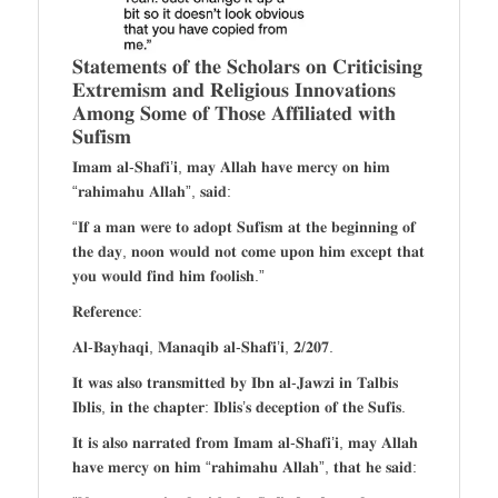
𝐒𝐭𝐚𝐭𝐞𝐦𝐞𝐧𝐭𝐬 𝐨𝐟 𝐭𝐡𝐞 𝐒𝐜𝐡𝐨𝐥𝐚𝐫𝐬 𝐨𝐧 𝐂𝐫𝐢𝐭𝐢𝐜𝐢𝐬𝐢𝐧𝐠
𝐄𝐱𝐭𝐫𝐞𝐦𝐢𝐬𝐦 𝐚𝐧𝐝 𝐑𝐞𝐥𝐢𝐠𝐢𝐨𝐮𝐬 𝐈𝐧𝐧𝐨𝐯𝐚𝐭𝐢𝐨𝐧𝐬
𝐀𝐦𝐨𝐧𝐠 𝐒𝐨𝐦𝐞 𝐨𝐟 𝐓𝐡𝐨𝐬𝐞 𝐀𝐟𝐟𝐢𝐥𝐢𝐚𝐭𝐞𝐝 𝐰𝐢𝐭𝐡
𝐒𝐮𝐟𝐢𝐬𝐦
𝐈𝐦𝐚𝐦 𝐚𝐥-𝐒𝐡𝐚𝐟𝐢’𝐢, 𝐦𝐚𝐲 𝐀𝐥𝐥𝐚𝐡 𝐡𝐚𝐯𝐞 𝐦𝐞𝐫𝐜𝐲 𝐨𝐧 𝐡𝐢𝐦
“𝐫𝐚𝐡𝐢𝐦𝐚𝐡𝐮 𝐀𝐥𝐥𝐚𝐡”, 𝐬𝐚𝐢𝐝:
“𝐈𝐟 𝐚 𝐦𝐚𝐧 𝐰𝐞𝐫𝐞 𝐭𝐨 𝐚𝐝𝐨𝐩𝐭 𝐒𝐮𝐟𝐢𝐬𝐦 𝐚𝐭 𝐭𝐡𝐞 𝐛𝐞𝐠𝐢𝐧𝐧𝐢𝐧𝐠 𝐨𝐟
𝐭𝐡𝐞 𝐝𝐚𝐲, 𝐧𝐨𝐨𝐧 𝐰𝐨𝐮𝐥𝐝 𝐧𝐨𝐭 𝐜𝐨𝐦𝐞 𝐮𝐩𝐨𝐧 𝐡𝐢𝐦 𝐞𝐱𝐜𝐞𝐩𝐭 𝐭𝐡𝐚𝐭
𝐲𝐨𝐮 𝐰𝐨𝐮𝐥𝐝 𝐟𝐢𝐧𝐝 𝐡𝐢𝐦 𝐟𝐨𝐨𝐥𝐢𝐬𝐡.”
𝐑𝐞𝐟𝐞𝐫𝐞𝐧𝐜𝐞:
𝐀𝐥-𝐁𝐚𝐲𝐡𝐚𝐪𝐢, 𝐌𝐚𝐧𝐚𝐪𝐢𝐛 𝐚𝐥-𝐒𝐡𝐚𝐟𝐢’𝐢, 𝟐/𝟐𝟎𝟕.
𝐈𝐭 𝐰𝐚𝐬 𝐚𝐥𝐬𝐨 𝐭𝐫𝐚𝐧𝐬𝐦𝐢𝐭𝐭𝐞𝐝 𝐛𝐲 𝐈𝐛𝐧 𝐚𝐥-𝐉𝐚𝐰𝐳𝐢 𝐢𝐧 𝐓𝐚𝐥𝐛𝐢𝐬
𝐈𝐛𝐥𝐢𝐬, 𝐢𝐧 𝐭𝐡𝐞 𝐜𝐡𝐚𝐩𝐭𝐞𝐫: 𝐈𝐛𝐥𝐢𝐬’𝐬 𝐝𝐞𝐜𝐞𝐩𝐭𝐢𝐨𝐧 𝐨𝐟 𝐭𝐡𝐞 𝐒𝐮𝐟𝐢𝐬.
𝐈𝐭 𝐢𝐬 𝐚𝐥𝐬𝐨 𝐧𝐚𝐫𝐫𝐚𝐭𝐞𝐝 𝐟𝐫𝐨𝐦 𝐈𝐦𝐚𝐦 𝐚𝐥-𝐒𝐡𝐚𝐟𝐢’𝐢, 𝐦𝐚𝐲 𝐀𝐥𝐥𝐚𝐡
𝐡𝐚𝐯𝐞 𝐦𝐞𝐫𝐜𝐲 𝐨𝐧 𝐡𝐢𝐦 “𝐫𝐚𝐡𝐢𝐦𝐚𝐡𝐮 𝐀𝐥𝐥𝐚𝐡”, 𝐭𝐡𝐚𝐭 𝐡𝐞 𝐬𝐚𝐢𝐝: