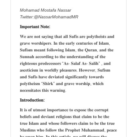
Mohamad Mostafa Nassar
Twitter:@NassarMohamadMR
𝐈𝐦𝐩𝐨𝐫𝐭𝐚𝐧𝐭 𝐍𝐨𝐭𝐞:
𝐖𝐞 𝐚𝐫𝐞 𝐧𝐨𝐭 𝐬𝐚𝐲𝐢𝐧𝐠 𝐭𝐡𝐚𝐭 𝐚𝐥𝐥 𝐒𝐮𝐟𝐢𝐬 𝐚𝐫𝐞 𝐩𝐨𝐥𝐲𝐭𝐡𝐞𝐢𝐬𝐭𝐬 𝐚𝐧𝐝
𝐠𝐫𝐚𝐯𝐞 𝐰𝐨𝐫𝐬𝐡𝐢𝐩𝐞𝐫𝐬. 𝐈𝐧 𝐭𝐡𝐞 𝐞𝐚𝐫𝐥𝐲 𝐜𝐞𝐧𝐭𝐮𝐫𝐢𝐞𝐬 𝐨𝐟 𝐈𝐬𝐥𝐚𝐦,
𝐒𝐮𝐟𝐢𝐬𝐦 𝐦𝐞𝐚𝐧𝐭 𝐟𝐨𝐥𝐥𝐨𝐰𝐢𝐧𝐠 𝐈𝐬𝐥𝐚𝐦, 𝐭𝐡𝐞 𝐐𝐮𝐫𝐚𝐧, 𝐚𝐧𝐝 𝐭𝐡𝐞
𝐒𝐮𝐧𝐧𝐚𝐡 𝐚𝐜𝐜𝐨𝐫𝐝𝐢𝐧𝐠 𝐭𝐨 𝐭𝐡𝐞 𝐮𝐧𝐝𝐞𝐫𝐬𝐭𝐚𝐧𝐝𝐢𝐧𝐠 𝐨𝐟 𝐭𝐡𝐞
𝐫𝐢𝐠𝐡𝐭𝐞𝐨𝐮𝐬 𝐩𝐫𝐞𝐝𝐞𝐜𝐞𝐬𝐬𝐨𝐫𝐬 “𝐀𝐬- 𝐒𝐚𝐥𝐚𝐟 𝐀𝐬- 𝐒𝐚𝐥𝐢𝐡” , 𝐚𝐧𝐝
𝐚𝐬𝐜𝐞𝐭𝐢𝐜𝐢𝐬𝐦 𝐢𝐧 𝐰𝐨𝐫𝐥𝐝𝐥𝐲 𝐩𝐥𝐞𝐚𝐬𝐮𝐫𝐞𝐬. 𝐇𝐨𝐰𝐞𝐯𝐞𝐫, 𝐒𝐮𝐟𝐢𝐬𝐦
𝐚𝐧𝐝 𝐒𝐮𝐟𝐢𝐬 𝐡𝐚𝐯𝐞 𝐝𝐞𝐯𝐢𝐚𝐭𝐞𝐝 𝐬𝐢𝐠𝐧𝐢𝐟𝐢𝐜𝐚𝐧𝐭𝐥𝐲 𝐭𝐨𝐰𝐚𝐫𝐝𝐬
𝐩𝐨𝐥𝐲𝐭𝐡𝐞𝐢𝐬𝐦 “𝐒𝐡𝐢𝐫𝐤” 𝐚𝐧𝐝 𝐠𝐫𝐚𝐯𝐞 𝐰𝐨𝐫𝐬𝐡𝐢𝐩, 𝐰𝐡𝐢𝐜𝐡
𝐧𝐞𝐜𝐞𝐬𝐬𝐢𝐭𝐚𝐭𝐞𝐬 𝐭𝐡𝐢𝐬 𝐰𝐚𝐫𝐧𝐢𝐧𝐠.
𝐈𝐧𝐭𝐫𝐨𝐝𝐮𝐜𝐭𝐢𝐨𝐧:
𝐈𝐭 𝐢𝐬 𝐨𝐟 𝐮𝐭𝐦𝐨𝐬𝐭 𝐢𝐦𝐩𝐨𝐫𝐭𝐚𝐧𝐜𝐞 𝐭𝐨 𝐞𝐱𝐩𝐨𝐬𝐞 𝐭𝐡𝐞 𝐜𝐨𝐫𝐫𝐮𝐩𝐭
𝐛𝐞𝐥𝐢𝐞𝐟𝐬 𝐚𝐧𝐝 𝐝𝐞𝐯𝐢𝐚𝐧𝐭 𝐫𝐞𝐥𝐢𝐠𝐢𝐨𝐧𝐬 𝐭𝐡𝐚𝐭 𝐜𝐥𝐚𝐢𝐦 𝐭𝐨 𝐛𝐞 𝐭𝐡𝐞
𝐭𝐫𝐮𝐞 𝐈𝐬𝐥𝐚𝐦 𝐚𝐧𝐝 𝐰𝐡𝐨𝐬𝐞 𝐟𝐨𝐥𝐥𝐨𝐰𝐞𝐫𝐬 𝐜𝐥𝐚𝐢𝐦 𝐭𝐨 𝐛𝐞 𝐭𝐡𝐞 𝐭𝐫𝐮𝐞
𝐌𝐮𝐬𝐥𝐢𝐦𝐬 𝐰𝐡𝐨 𝐟𝐨𝐥𝐥𝐨𝐰 𝐭𝐡𝐞 𝐏𝐫𝐨𝐩𝐡𝐞𝐭 𝐌𝐮𝐡𝐚𝐦𝐦𝐚𝐝, 𝐩𝐞𝐚𝐜𝐞
𝐛𝐞 𝐮𝐩𝐨𝐧 𝐡𝐢𝐦. 𝐈𝐧 𝐭𝐡𝐢𝐬 𝐚𝐫𝐭𝐢𝐜𝐥𝐞, 𝐰𝐞 𝐰𝐢𝐥𝐥 𝐝𝐢𝐬𝐜𝐮𝐬𝐬 𝐭𝐡𝐞