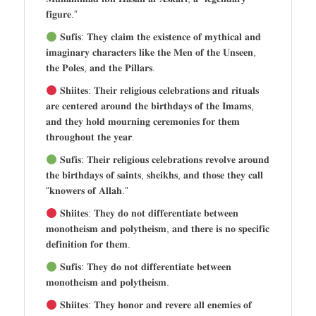
𝐟𝐢𝐠𝐮𝐫𝐞.”
𝐒𝐮𝐟𝐢𝐬: 𝐓𝐡𝐞𝐲 𝐜𝐥𝐚𝐢𝐦 𝐭𝐡𝐞 𝐞𝐱𝐢𝐬𝐭𝐞𝐧𝐜𝐞 𝐨𝐟 𝐦𝐲𝐭𝐡𝐢𝐜𝐚𝐥 𝐚𝐧𝐝
𝐢𝐦𝐚𝐠𝐢𝐧𝐚𝐫𝐲 𝐜𝐡𝐚𝐫𝐚𝐜𝐭𝐞𝐫𝐬 𝐥𝐢𝐤𝐞 𝐭𝐡𝐞 𝐌𝐞𝐧 𝐨𝐟 𝐭𝐡𝐞 𝐔𝐧𝐬𝐞𝐞𝐧,
𝐭𝐡𝐞 𝐏𝐨𝐥𝐞𝐬, 𝐚𝐧𝐝 𝐭𝐡𝐞 𝐏𝐢𝐥𝐥𝐚𝐫𝐬.
𝐒𝐡𝐢𝐢𝐭𝐞𝐬: 𝐓𝐡𝐞𝐢𝐫 𝐫𝐞𝐥𝐢𝐠𝐢𝐨𝐮𝐬 𝐜𝐞𝐥𝐞𝐛𝐫𝐚𝐭𝐢𝐨𝐧𝐬 𝐚𝐧𝐝 𝐫𝐢𝐭𝐮𝐚𝐥𝐬
𝐚𝐫𝐞 𝐜𝐞𝐧𝐭𝐞𝐫𝐞𝐝 𝐚𝐫𝐨𝐮𝐧𝐝 𝐭𝐡𝐞 𝐛𝐢𝐫𝐭𝐡𝐝𝐚𝐲𝐬 𝐨𝐟 𝐭𝐡𝐞 𝐈𝐦𝐚𝐦𝐬,
𝐚𝐧𝐝 𝐭𝐡𝐞𝐲 𝐡𝐨𝐥𝐝 𝐦𝐨𝐮𝐫𝐧𝐢𝐧𝐠 𝐜𝐞𝐫𝐞𝐦𝐨𝐧𝐢𝐞𝐬 𝐟𝐨𝐫 𝐭𝐡𝐞𝐦
𝐭𝐡𝐫𝐨𝐮𝐠𝐡𝐨𝐮𝐭 𝐭𝐡𝐞 𝐲𝐞𝐚𝐫.
𝐒𝐮𝐟𝐢𝐬: 𝐓𝐡𝐞𝐢𝐫 𝐫𝐞𝐥𝐢𝐠𝐢𝐨𝐮𝐬 𝐜𝐞𝐥𝐞𝐛𝐫𝐚𝐭𝐢𝐨𝐧𝐬 𝐫𝐞𝐯𝐨𝐥𝐯𝐞 𝐚𝐫𝐨𝐮𝐧𝐝
𝐭𝐡𝐞 𝐛𝐢𝐫𝐭𝐡𝐝𝐚𝐲𝐬 𝐨𝐟 𝐬𝐚𝐢𝐧𝐭𝐬, 𝐬𝐡𝐞𝐢𝐤𝐡𝐬, 𝐚𝐧𝐝 𝐭𝐡𝐨𝐬𝐞 𝐭𝐡𝐞𝐲 𝐜𝐚𝐥𝐥
“𝐤𝐧𝐨𝐰𝐞𝐫𝐬 𝐨𝐟 𝐀𝐥𝐥𝐚𝐡.”
𝐒𝐡𝐢𝐢𝐭𝐞𝐬: 𝐓𝐡𝐞𝐲 𝐝𝐨 𝐧𝐨𝐭 𝐝𝐢𝐟𝐟𝐞𝐫𝐞𝐧𝐭𝐢𝐚𝐭𝐞 𝐛𝐞𝐭𝐰𝐞𝐞𝐧
𝐦𝐨𝐧𝐨𝐭𝐡𝐞𝐢𝐬𝐦 𝐚𝐧𝐝 𝐩𝐨𝐥𝐲𝐭𝐡𝐞𝐢𝐬𝐦, 𝐚𝐧𝐝 𝐭𝐡𝐞𝐫𝐞 𝐢𝐬 𝐧𝐨 𝐬𝐩𝐞𝐜𝐢𝐟𝐢𝐜
𝐝𝐞𝐟𝐢𝐧𝐢𝐭𝐢𝐨𝐧 𝐟𝐨𝐫 𝐭𝐡𝐞𝐦.
𝐒𝐮𝐟𝐢𝐬: 𝐓𝐡𝐞𝐲 𝐝𝐨 𝐧𝐨𝐭 𝐝𝐢𝐟𝐟𝐞𝐫𝐞𝐧𝐭𝐢𝐚𝐭𝐞 𝐛𝐞𝐭𝐰𝐞𝐞𝐧
𝐦𝐨𝐧𝐨𝐭𝐡𝐞𝐢𝐬𝐦 𝐚𝐧𝐝 𝐩𝐨𝐥𝐲𝐭𝐡𝐞𝐢𝐬𝐦.
𝐒𝐡𝐢𝐢𝐭𝐞𝐬: 𝐓𝐡𝐞𝐲 𝐡𝐨𝐧𝐨𝐫 𝐚𝐧𝐝 𝐫𝐞𝐯𝐞𝐫𝐞 𝐚𝐥𝐥 𝐞𝐧𝐞𝐦𝐢𝐞𝐬 𝐨𝐟