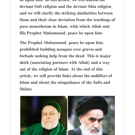
𝐝𝐞𝐯𝐢𝐚𝐧𝐭 𝐒𝐮𝐟𝐢 𝐫𝐞𝐥𝐢𝐠𝐢𝐨𝐧 𝐚𝐧𝐝 𝐭𝐡𝐞 𝐝𝐞𝐯𝐢𝐚𝐧𝐭 𝐒𝐡𝐢𝐚 𝐫𝐞𝐥𝐢𝐠𝐢𝐨𝐧,
𝐚𝐧𝐝 𝐰𝐞 𝐰𝐢𝐥𝐥 𝐜𝐥𝐚𝐫𝐢𝐟𝐲 𝐭𝐡𝐞 𝐬𝐭𝐫𝐢𝐤𝐢𝐧𝐠 𝐬𝐢𝐦𝐢𝐥𝐚𝐫𝐢𝐭𝐢𝐞𝐬 𝐛𝐞𝐭𝐰𝐞𝐞𝐧
𝐭𝐡𝐞𝐦 𝐚𝐧𝐝 𝐭𝐡𝐞𝐢𝐫 𝐜𝐥𝐞𝐚𝐫 𝐝𝐞𝐯𝐢𝐚𝐭𝐢𝐨𝐧 𝐟𝐫𝐨𝐦 𝐭𝐡𝐞 𝐭𝐞𝐚𝐜𝐡𝐢𝐧𝐠𝐬 𝐨𝐟
𝐩𝐮𝐫𝐞 𝐦𝐨𝐧𝐨𝐭𝐡𝐞𝐢𝐬𝐦 𝐢𝐧 𝐈𝐬𝐥𝐚𝐦, 𝐰𝐢𝐭𝐡 𝐰𝐡𝐢𝐜𝐡 𝐀𝐥𝐥𝐚𝐡 𝐬𝐞𝐧𝐭
𝐇𝐢𝐬 𝐏𝐫𝐨𝐩𝐡𝐞𝐭 𝐌𝐮𝐡𝐚𝐦𝐦𝐚𝐝, 𝐩𝐞𝐚𝐜𝐞 𝐛𝐞 𝐮𝐩𝐨𝐧 𝐡𝐢𝐦.
𝐓𝐡𝐞 𝐏𝐫𝐨𝐩𝐡𝐞𝐭 𝐌𝐮𝐡𝐚𝐦𝐦𝐚𝐝, 𝐩𝐞𝐚𝐜𝐞 𝐛𝐞 𝐮𝐩𝐨𝐧 𝐡𝐢𝐦,
𝐩𝐫𝐨𝐡𝐢𝐛𝐢𝐭𝐞𝐝 𝐛𝐮𝐢𝐥𝐝𝐢𝐧𝐠 𝐦𝐨𝐬𝐪𝐮𝐞𝐬 𝐨𝐯𝐞𝐫 𝐠𝐫𝐚𝐯𝐞𝐬 𝐚𝐧𝐝
𝐟𝐨𝐫𝐛𝐚𝐝𝐞 𝐬𝐞𝐞𝐤𝐢𝐧𝐠 𝐡𝐞𝐥𝐩 𝐟𝐫𝐨𝐦 𝐭𝐡𝐞 𝐝𝐞𝐚𝐝. 𝐓𝐡𝐢𝐬 𝐢𝐬 𝐦𝐚𝐣𝐨𝐫
𝐬𝐡𝐢𝐫𝐤 (𝐚𝐬𝐬𝐨𝐜𝐢𝐚𝐭𝐢𝐧𝐠 𝐩𝐚𝐫𝐭𝐧𝐞𝐫𝐬 𝐰𝐢𝐭𝐡 𝐀𝐥𝐥𝐚𝐡) 𝐚𝐧𝐝 𝐚 𝐰𝐚𝐲
𝐨𝐮𝐭 𝐨𝐟 𝐭𝐡𝐞 𝐫𝐞𝐥𝐢𝐠𝐢𝐨𝐧 𝐨𝐟 𝐈𝐬𝐥𝐚𝐦. 𝐀𝐭 𝐭𝐡𝐞 𝐞𝐧𝐝 𝐨𝐟 𝐭𝐡𝐢𝐬
𝐚𝐫𝐭𝐢𝐜𝐥𝐞, 𝐰𝐞 𝐰𝐢𝐥𝐥 𝐩𝐫𝐨𝐯𝐢𝐝𝐞 𝐥𝐢𝐧𝐤𝐬 𝐚𝐛𝐨𝐮𝐭 𝐭𝐡𝐞 𝐧𝐮𝐥𝐥𝐢𝐟𝐢𝐞𝐫𝐬 𝐨𝐟
𝐈𝐬𝐥𝐚𝐦 𝐚𝐧𝐝 𝐚𝐛𝐨𝐮𝐭 𝐭𝐡𝐞 𝐦𝐢𝐬𝐠𝐮𝐢𝐝𝐚𝐧𝐜𝐞 𝐨𝐟 𝐭𝐡𝐞 𝐒𝐮𝐟𝐢𝐬 𝐚𝐧𝐝
𝐒𝐡𝐢𝐢𝐭𝐞𝐬.