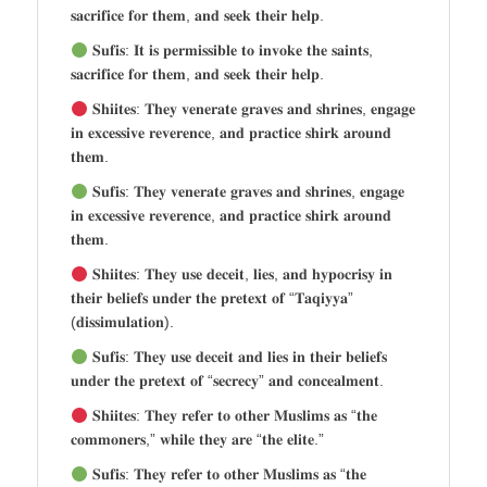
𝐬𝐚𝐜𝐫𝐢𝐟𝐢𝐜𝐞 𝐟𝐨𝐫 𝐭𝐡𝐞𝐦, 𝐚𝐧𝐝 𝐬𝐞𝐞𝐤 𝐭𝐡𝐞𝐢𝐫 𝐡𝐞𝐥𝐩.
𝐒𝐮𝐟𝐢𝐬: 𝐈𝐭 𝐢𝐬 𝐩𝐞𝐫𝐦𝐢𝐬𝐬𝐢𝐛𝐥𝐞 𝐭𝐨 𝐢𝐧𝐯𝐨𝐤𝐞 𝐭𝐡𝐞 𝐬𝐚𝐢𝐧𝐭𝐬,
𝐬𝐚𝐜𝐫𝐢𝐟𝐢𝐜𝐞 𝐟𝐨𝐫 𝐭𝐡𝐞𝐦, 𝐚𝐧𝐝 𝐬𝐞𝐞𝐤 𝐭𝐡𝐞𝐢𝐫 𝐡𝐞𝐥𝐩.
𝐒𝐡𝐢𝐢𝐭𝐞𝐬: 𝐓𝐡𝐞𝐲 𝐯𝐞𝐧𝐞𝐫𝐚𝐭𝐞 𝐠𝐫𝐚𝐯𝐞𝐬 𝐚𝐧𝐝 𝐬𝐡𝐫𝐢𝐧𝐞𝐬, 𝐞𝐧𝐠𝐚𝐠𝐞
𝐢𝐧 𝐞𝐱𝐜𝐞𝐬𝐬𝐢𝐯𝐞 𝐫𝐞𝐯𝐞𝐫𝐞𝐧𝐜𝐞, 𝐚𝐧𝐝 𝐩𝐫𝐚𝐜𝐭𝐢𝐜𝐞 𝐬𝐡𝐢𝐫𝐤 𝐚𝐫𝐨𝐮𝐧𝐝
𝐭𝐡𝐞𝐦.
𝐒𝐮𝐟𝐢𝐬: 𝐓𝐡𝐞𝐲 𝐯𝐞𝐧𝐞𝐫𝐚𝐭𝐞 𝐠𝐫𝐚𝐯𝐞𝐬 𝐚𝐧𝐝 𝐬𝐡𝐫𝐢𝐧𝐞𝐬, 𝐞𝐧𝐠𝐚𝐠𝐞
𝐢𝐧 𝐞𝐱𝐜𝐞𝐬𝐬𝐢𝐯𝐞 𝐫𝐞𝐯𝐞𝐫𝐞𝐧𝐜𝐞, 𝐚𝐧𝐝 𝐩𝐫𝐚𝐜𝐭𝐢𝐜𝐞 𝐬𝐡𝐢𝐫𝐤 𝐚𝐫𝐨𝐮𝐧𝐝
𝐭𝐡𝐞𝐦.
𝐒𝐡𝐢𝐢𝐭𝐞𝐬: 𝐓𝐡𝐞𝐲 𝐮𝐬𝐞 𝐝𝐞𝐜𝐞𝐢𝐭, 𝐥𝐢𝐞𝐬, 𝐚𝐧𝐝 𝐡𝐲𝐩𝐨𝐜𝐫𝐢𝐬𝐲 𝐢𝐧
𝐭𝐡𝐞𝐢𝐫 𝐛𝐞𝐥𝐢𝐞𝐟𝐬 𝐮𝐧𝐝𝐞𝐫 𝐭𝐡𝐞 𝐩𝐫𝐞𝐭𝐞𝐱𝐭 𝐨𝐟 “𝐓𝐚𝐪𝐢𝐲𝐲𝐚”
(𝐝𝐢𝐬𝐬𝐢𝐦𝐮𝐥𝐚𝐭𝐢𝐨𝐧).
𝐒𝐮𝐟𝐢𝐬: 𝐓𝐡𝐞𝐲 𝐮𝐬𝐞 𝐝𝐞𝐜𝐞𝐢𝐭 𝐚𝐧𝐝 𝐥𝐢𝐞𝐬 𝐢𝐧 𝐭𝐡𝐞𝐢𝐫 𝐛𝐞𝐥𝐢𝐞𝐟𝐬
𝐮𝐧𝐝𝐞𝐫 𝐭𝐡𝐞 𝐩𝐫𝐞𝐭𝐞𝐱𝐭 𝐨𝐟 “𝐬𝐞𝐜𝐫𝐞𝐜𝐲” 𝐚𝐧𝐝 𝐜𝐨𝐧𝐜𝐞𝐚𝐥𝐦𝐞𝐧𝐭.
𝐒𝐡𝐢𝐢𝐭𝐞𝐬: 𝐓𝐡𝐞𝐲 𝐫𝐞𝐟𝐞𝐫 𝐭𝐨 𝐨𝐭𝐡𝐞𝐫 𝐌𝐮𝐬𝐥𝐢𝐦𝐬 𝐚𝐬 “𝐭𝐡𝐞
𝐜𝐨𝐦𝐦𝐨𝐧𝐞𝐫𝐬,” 𝐰𝐡𝐢𝐥𝐞 𝐭𝐡𝐞𝐲 𝐚𝐫𝐞 “𝐭𝐡𝐞 𝐞𝐥𝐢𝐭𝐞.”
𝐒𝐮𝐟𝐢𝐬: 𝐓𝐡𝐞𝐲 𝐫𝐞𝐟𝐞𝐫 𝐭𝐨 𝐨𝐭𝐡𝐞𝐫 𝐌𝐮𝐬𝐥𝐢𝐦𝐬 𝐚𝐬 “𝐭𝐡𝐞