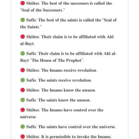
𝐒𝐡𝐢𝐢𝐭𝐞𝐬: 𝐓𝐡𝐞 𝐛𝐞𝐬𝐭 𝐨𝐟 𝐭𝐡𝐞 𝐬𝐮𝐜𝐜𝐞𝐬𝐬𝐨𝐫𝐬 𝐢𝐬 𝐜𝐚𝐥𝐥𝐞𝐝 𝐭𝐡𝐞
“𝐒𝐞𝐚𝐥 𝐨𝐟 𝐭𝐡𝐞 𝐒𝐮𝐜𝐜𝐞𝐬𝐬𝐨𝐫𝐬.”
𝐒𝐮𝐟𝐢𝐬: 𝐓𝐡𝐞 𝐛𝐞𝐬𝐭 𝐨𝐟 𝐭𝐡𝐞 𝐬𝐚𝐢𝐧𝐭𝐬 𝐢𝐬 𝐜𝐚𝐥𝐥𝐞𝐝 𝐭𝐡𝐞 “𝐒𝐞𝐚𝐥 𝐨𝐟
𝐭𝐡𝐞 𝐒𝐚𝐢𝐧𝐭𝐬.”
𝐒𝐡𝐢𝐢𝐭𝐞𝐬: 𝐓𝐡𝐞𝐢𝐫 𝐜𝐥𝐚𝐢𝐦 𝐢𝐬 𝐭𝐨 𝐛𝐞 𝐚𝐟𝐟𝐢𝐥𝐢𝐚𝐭𝐞𝐝 𝐰𝐢𝐭𝐡 𝐀𝐡𝐥
𝐚𝐥-𝐁𝐚𝐲𝐭.
𝐒𝐮𝐟𝐢𝐬: 𝐓𝐡𝐞𝐢𝐫 𝐜𝐥𝐚𝐢𝐦 𝐢𝐬 𝐭𝐨 𝐛𝐞 𝐚𝐟𝐟𝐢𝐥𝐢𝐚𝐭𝐞𝐝 𝐰𝐢𝐭𝐡 𝐀𝐡𝐥 𝐚𝐥-
𝐁𝐚𝐲𝐭 “𝐓𝐡𝐞 𝐇𝐨𝐮𝐬𝐞 𝐨𝐟 𝐓𝐡𝐞 𝐏𝐫𝐨𝐩𝐡𝐞𝐭”.
𝐒𝐡𝐢𝐢𝐭𝐞𝐬: 𝐓𝐡𝐞 𝐈𝐦𝐚𝐦𝐬 𝐫𝐞𝐜𝐞𝐢𝐯𝐞 𝐫𝐞𝐯𝐞𝐥𝐚𝐭𝐢𝐨𝐧.
𝐒𝐮𝐟𝐢𝐬: 𝐓𝐡𝐞 𝐬𝐚𝐢𝐧𝐭𝐬 𝐫𝐞𝐜𝐞𝐢𝐯𝐞 𝐫𝐞𝐯𝐞𝐥𝐚𝐭𝐢𝐨𝐧.
𝐒𝐡𝐢𝐢𝐭𝐞𝐬: 𝐓𝐡𝐞 𝐈𝐦𝐚𝐦𝐬 𝐤𝐧𝐨𝐰 𝐭𝐡𝐞 𝐮𝐧𝐬𝐞𝐞𝐧.
𝐒𝐮𝐟𝐢𝐬: 𝐓𝐡𝐞 𝐬𝐚𝐢𝐧𝐭𝐬 𝐤𝐧𝐨𝐰 𝐭𝐡𝐞 𝐮𝐧𝐬𝐞𝐞𝐧.
𝐒𝐡𝐢𝐢𝐭𝐞𝐬: 𝐓𝐡𝐞 𝐈𝐦𝐚𝐦𝐬 𝐡𝐚𝐯𝐞 𝐜𝐨𝐧𝐭𝐫𝐨𝐥 𝐨𝐯𝐞𝐫 𝐭𝐡𝐞
𝐮𝐧𝐢𝐯𝐞𝐫𝐬𝐞.
𝐒𝐮𝐟𝐢𝐬: 𝐓𝐡𝐞 𝐬𝐚𝐢𝐧𝐭𝐬 𝐡𝐚𝐯𝐞 𝐜𝐨𝐧𝐭𝐫𝐨𝐥 𝐨𝐯𝐞𝐫 𝐭𝐡𝐞 𝐮𝐧𝐢𝐯𝐞𝐫𝐬𝐞.
𝐒𝐡𝐢𝐢𝐭𝐞𝐬: 𝐈𝐭 𝐢𝐬 𝐩𝐞𝐫𝐦𝐢𝐬𝐬𝐢𝐛𝐥𝐞 𝐭𝐨 𝐢𝐧𝐯𝐨𝐤𝐞 𝐭𝐡𝐞 𝐈𝐦𝐚𝐦𝐬,