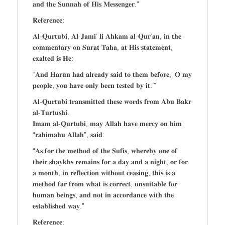
𝐚𝐧𝐝 𝐭𝐡𝐞 𝐒𝐮𝐧𝐧𝐚𝐡 𝐨𝐟 𝐇𝐢𝐬 𝐌𝐞𝐬𝐬𝐞𝐧𝐠𝐞𝐫.”
𝐑𝐞𝐟𝐞𝐫𝐞𝐧𝐜𝐞:
𝐀𝐥-𝐐𝐮𝐫𝐭𝐮𝐛𝐢, 𝐀𝐥-𝐉𝐚𝐦𝐢’ 𝐥𝐢 𝐀𝐡𝐤𝐚𝐦 𝐚𝐥-𝐐𝐮𝐫’𝐚𝐧, 𝐢𝐧 𝐭𝐡𝐞
𝐜𝐨𝐦𝐦𝐞𝐧𝐭𝐚𝐫𝐲 𝐨𝐧 𝐒𝐮𝐫𝐚𝐭 𝐓𝐚𝐡𝐚, 𝐚𝐭 𝐇𝐢𝐬 𝐬𝐭𝐚𝐭𝐞𝐦𝐞𝐧𝐭,
𝐞𝐱𝐚𝐥𝐭𝐞𝐝 𝐢𝐬 𝐇𝐞:
“𝐀𝐧𝐝 𝐇𝐚𝐫𝐮𝐧 𝐡𝐚𝐝 𝐚𝐥𝐫𝐞𝐚𝐝𝐲 𝐬𝐚𝐢𝐝 𝐭𝐨 𝐭𝐡𝐞𝐦 𝐛𝐞𝐟𝐨𝐫𝐞, ‘𝐎 𝐦𝐲
𝐩𝐞𝐨𝐩𝐥𝐞, 𝐲𝐨𝐮 𝐡𝐚𝐯𝐞 𝐨𝐧𝐥𝐲 𝐛𝐞𝐞𝐧 𝐭𝐞𝐬𝐭𝐞𝐝 𝐛𝐲 𝐢𝐭.’”
𝐀𝐥-𝐐𝐮𝐫𝐭𝐮𝐛𝐢 𝐭𝐫𝐚𝐧𝐬𝐦𝐢𝐭𝐭𝐞𝐝 𝐭𝐡𝐞𝐬𝐞 𝐰𝐨𝐫𝐝𝐬 𝐟𝐫𝐨𝐦 𝐀𝐛𝐮 𝐁𝐚𝐤𝐫
𝐚𝐥-𝐓𝐮𝐫𝐭𝐮𝐬𝐡𝐢.
𝐈𝐦𝐚𝐦 𝐚𝐥-𝐐𝐮𝐫𝐭𝐮𝐛𝐢, 𝐦𝐚𝐲 𝐀𝐥𝐥𝐚𝐡 𝐡𝐚𝐯𝐞 𝐦𝐞𝐫𝐜𝐲 𝐨𝐧 𝐡𝐢𝐦
“𝐫𝐚𝐡𝐢𝐦𝐚𝐡𝐮 𝐀𝐥𝐥𝐚𝐡”, 𝐬𝐚𝐢𝐝:
“𝐀𝐬 𝐟𝐨𝐫 𝐭𝐡𝐞 𝐦𝐞𝐭𝐡𝐨𝐝 𝐨𝐟 𝐭𝐡𝐞 𝐒𝐮𝐟𝐢𝐬, 𝐰𝐡𝐞𝐫𝐞𝐛𝐲 𝐨𝐧𝐞 𝐨𝐟
𝐭𝐡𝐞𝐢𝐫 𝐬𝐡𝐚𝐲𝐤𝐡𝐬 𝐫𝐞𝐦𝐚𝐢𝐧𝐬 𝐟𝐨𝐫 𝐚 𝐝𝐚𝐲 𝐚𝐧𝐝 𝐚 𝐧𝐢𝐠𝐡𝐭, 𝐨𝐫 𝐟𝐨𝐫
𝐚 𝐦𝐨𝐧𝐭𝐡, 𝐢𝐧 𝐫𝐞𝐟𝐥𝐞𝐜𝐭𝐢𝐨𝐧 𝐰𝐢𝐭𝐡𝐨𝐮𝐭 𝐜𝐞𝐚𝐬𝐢𝐧𝐠, 𝐭𝐡𝐢𝐬 𝐢𝐬 𝐚
𝐦𝐞𝐭𝐡𝐨𝐝 𝐟𝐚𝐫 𝐟𝐫𝐨𝐦 𝐰𝐡𝐚𝐭 𝐢𝐬 𝐜𝐨𝐫𝐫𝐞𝐜𝐭, 𝐮𝐧𝐬𝐮𝐢𝐭𝐚𝐛𝐥𝐞 𝐟𝐨𝐫
𝐡𝐮𝐦𝐚𝐧 𝐛𝐞𝐢𝐧𝐠𝐬, 𝐚𝐧𝐝 𝐧𝐨𝐭 𝐢𝐧 𝐚𝐜𝐜𝐨𝐫𝐝𝐚𝐧𝐜𝐞 𝐰𝐢𝐭𝐡 𝐭𝐡𝐞
𝐞𝐬𝐭𝐚𝐛𝐥𝐢𝐬𝐡𝐞𝐝 𝐰𝐚𝐲.”
𝐑𝐞𝐟𝐞𝐫𝐞𝐧𝐜𝐞: