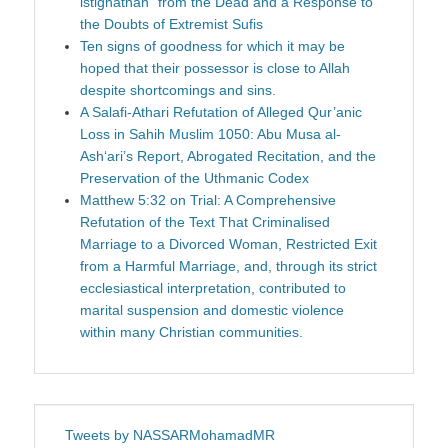
istighathah” from the Dead and a Response to
the Doubts of Extremist Sufis
Ten signs of goodness for which it may be
hoped that their possessor is close to Allah
despite shortcomings and sins.
A Salafi-Athari Refutation of Alleged Qur’anic
Loss in Sahih Muslim 1050: Abu Musa al-
Ash‘ari’s Report, Abrogated Recitation, and the
Preservation of the Uthmanic Codex
Matthew 5:32 on Trial: A Comprehensive
Refutation of the Text That Criminalised
Marriage to a Divorced Woman, Restricted Exit
from a Harmful Marriage, and, through its strict
ecclesiastical interpretation, contributed to
marital suspension and domestic violence
within many Christian communities.
Tweets by NASSARMohamadMR