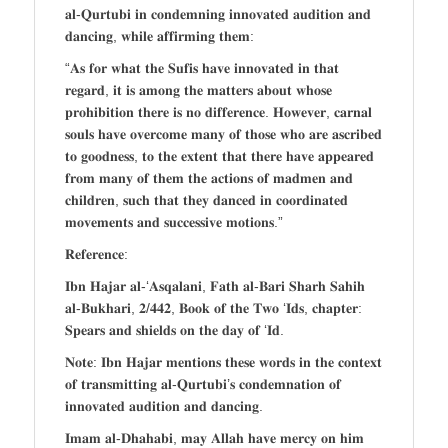
𝐚𝐥-𝐐𝐮𝐫𝐭𝐮𝐛𝐢 𝐢𝐧 𝐜𝐨𝐧𝐝𝐞𝐦𝐧𝐢𝐧𝐠 𝐢𝐧𝐧𝐨𝐯𝐚𝐭𝐞𝐝 𝐚𝐮𝐝𝐢𝐭𝐢𝐨𝐧 𝐚𝐧𝐝
𝐝𝐚𝐧𝐜𝐢𝐧𝐠, 𝐰𝐡𝐢𝐥𝐞 𝐚𝐟𝐟𝐢𝐫𝐦𝐢𝐧𝐠 𝐭𝐡𝐞𝐦:
“𝐀𝐬 𝐟𝐨𝐫 𝐰𝐡𝐚𝐭 𝐭𝐡𝐞 𝐒𝐮𝐟𝐢𝐬 𝐡𝐚𝐯𝐞 𝐢𝐧𝐧𝐨𝐯𝐚𝐭𝐞𝐝 𝐢𝐧 𝐭𝐡𝐚𝐭
𝐫𝐞𝐠𝐚𝐫𝐝, 𝐢𝐭 𝐢𝐬 𝐚𝐦𝐨𝐧𝐠 𝐭𝐡𝐞 𝐦𝐚𝐭𝐭𝐞𝐫𝐬 𝐚𝐛𝐨𝐮𝐭 𝐰𝐡𝐨𝐬𝐞
𝐩𝐫𝐨𝐡𝐢𝐛𝐢𝐭𝐢𝐨𝐧 𝐭𝐡𝐞𝐫𝐞 𝐢𝐬 𝐧𝐨 𝐝𝐢𝐟𝐟𝐞𝐫𝐞𝐧𝐜𝐞. 𝐇𝐨𝐰𝐞𝐯𝐞𝐫, 𝐜𝐚𝐫𝐧𝐚𝐥
𝐬𝐨𝐮𝐥𝐬 𝐡𝐚𝐯𝐞 𝐨𝐯𝐞𝐫𝐜𝐨𝐦𝐞 𝐦𝐚𝐧𝐲 𝐨𝐟 𝐭𝐡𝐨𝐬𝐞 𝐰𝐡𝐨 𝐚𝐫𝐞 𝐚𝐬𝐜𝐫𝐢𝐛𝐞𝐝
𝐭𝐨 𝐠𝐨𝐨𝐝𝐧𝐞𝐬𝐬, 𝐭𝐨 𝐭𝐡𝐞 𝐞𝐱𝐭𝐞𝐧𝐭 𝐭𝐡𝐚𝐭 𝐭𝐡𝐞𝐫𝐞 𝐡𝐚𝐯𝐞 𝐚𝐩𝐩𝐞𝐚𝐫𝐞𝐝
𝐟𝐫𝐨𝐦 𝐦𝐚𝐧𝐲 𝐨𝐟 𝐭𝐡𝐞𝐦 𝐭𝐡𝐞 𝐚𝐜𝐭𝐢𝐨𝐧𝐬 𝐨𝐟 𝐦𝐚𝐝𝐦𝐞𝐧 𝐚𝐧𝐝
𝐜𝐡𝐢𝐥𝐝𝐫𝐞𝐧, 𝐬𝐮𝐜𝐡 𝐭𝐡𝐚𝐭 𝐭𝐡𝐞𝐲 𝐝𝐚𝐧𝐜𝐞𝐝 𝐢𝐧 𝐜𝐨𝐨𝐫𝐝𝐢𝐧𝐚𝐭𝐞𝐝
𝐦𝐨𝐯𝐞𝐦𝐞𝐧𝐭𝐬 𝐚𝐧𝐝 𝐬𝐮𝐜𝐜𝐞𝐬𝐬𝐢𝐯𝐞 𝐦𝐨𝐭𝐢𝐨𝐧𝐬.”
𝐑𝐞𝐟𝐞𝐫𝐞𝐧𝐜𝐞:
𝐈𝐛𝐧 𝐇𝐚𝐣𝐚𝐫 𝐚𝐥-‘𝐀𝐬𝐪𝐚𝐥𝐚𝐧𝐢, 𝐅𝐚𝐭𝐡 𝐚𝐥-𝐁𝐚𝐫𝐢 𝐒𝐡𝐚𝐫𝐡 𝐒𝐚𝐡𝐢𝐡
𝐚𝐥-𝐁𝐮𝐤𝐡𝐚𝐫𝐢, 𝟐/𝟒𝟒𝟐, 𝐁𝐨𝐨𝐤 𝐨𝐟 𝐭𝐡𝐞 𝐓𝐰𝐨 ‘𝐈𝐝𝐬, 𝐜𝐡𝐚𝐩𝐭𝐞𝐫:
𝐒𝐩𝐞𝐚𝐫𝐬 𝐚𝐧𝐝 𝐬𝐡𝐢𝐞𝐥𝐝𝐬 𝐨𝐧 𝐭𝐡𝐞 𝐝𝐚𝐲 𝐨𝐟 ‘𝐈𝐝.
𝐍𝐨𝐭𝐞: 𝐈𝐛𝐧 𝐇𝐚𝐣𝐚𝐫 𝐦𝐞𝐧𝐭𝐢𝐨𝐧𝐬 𝐭𝐡𝐞𝐬𝐞 𝐰𝐨𝐫𝐝𝐬 𝐢𝐧 𝐭𝐡𝐞 𝐜𝐨𝐧𝐭𝐞𝐱𝐭
𝐨𝐟 𝐭𝐫𝐚𝐧𝐬𝐦𝐢𝐭𝐭𝐢𝐧𝐠 𝐚𝐥-𝐐𝐮𝐫𝐭𝐮𝐛𝐢’𝐬 𝐜𝐨𝐧𝐝𝐞𝐦𝐧𝐚𝐭𝐢𝐨𝐧 𝐨𝐟
𝐢𝐧𝐧𝐨𝐯𝐚𝐭𝐞𝐝 𝐚𝐮𝐝𝐢𝐭𝐢𝐨𝐧 𝐚𝐧𝐝 𝐝𝐚𝐧𝐜𝐢𝐧𝐠.
𝐈𝐦𝐚𝐦 𝐚𝐥-𝐃𝐡𝐚𝐡𝐚𝐛𝐢, 𝐦𝐚𝐲 𝐀𝐥𝐥𝐚𝐡 𝐡𝐚𝐯𝐞 𝐦𝐞𝐫𝐜𝐲 𝐨𝐧 𝐡𝐢𝐦