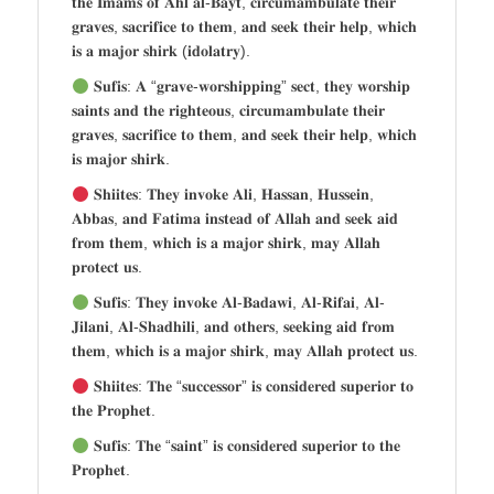
𝐭𝐡𝐞 𝐈𝐦𝐚𝐦𝐬 𝐨𝐟 𝐀𝐡𝐥 𝐚𝐥-𝐁𝐚𝐲𝐭, 𝐜𝐢𝐫𝐜𝐮𝐦𝐚𝐦𝐛𝐮𝐥𝐚𝐭𝐞 𝐭𝐡𝐞𝐢𝐫
𝐠𝐫𝐚𝐯𝐞𝐬, 𝐬𝐚𝐜𝐫𝐢𝐟𝐢𝐜𝐞 𝐭𝐨 𝐭𝐡𝐞𝐦, 𝐚𝐧𝐝 𝐬𝐞𝐞𝐤 𝐭𝐡𝐞𝐢𝐫 𝐡𝐞𝐥𝐩, 𝐰𝐡𝐢𝐜𝐡
𝐢𝐬 𝐚 𝐦𝐚𝐣𝐨𝐫 𝐬𝐡𝐢𝐫𝐤 (𝐢𝐝𝐨𝐥𝐚𝐭𝐫𝐲).
𝐒𝐮𝐟𝐢𝐬: 𝐀 “𝐠𝐫𝐚𝐯𝐞-𝐰𝐨𝐫𝐬𝐡𝐢𝐩𝐩𝐢𝐧𝐠” 𝐬𝐞𝐜𝐭, 𝐭𝐡𝐞𝐲 𝐰𝐨𝐫𝐬𝐡𝐢𝐩
𝐬𝐚𝐢𝐧𝐭𝐬 𝐚𝐧𝐝 𝐭𝐡𝐞 𝐫𝐢𝐠𝐡𝐭𝐞𝐨𝐮𝐬, 𝐜𝐢𝐫𝐜𝐮𝐦𝐚𝐦𝐛𝐮𝐥𝐚𝐭𝐞 𝐭𝐡𝐞𝐢𝐫
𝐠𝐫𝐚𝐯𝐞𝐬, 𝐬𝐚𝐜𝐫𝐢𝐟𝐢𝐜𝐞 𝐭𝐨 𝐭𝐡𝐞𝐦, 𝐚𝐧𝐝 𝐬𝐞𝐞𝐤 𝐭𝐡𝐞𝐢𝐫 𝐡𝐞𝐥𝐩, 𝐰𝐡𝐢𝐜𝐡
𝐢𝐬 𝐦𝐚𝐣𝐨𝐫 𝐬𝐡𝐢𝐫𝐤.
𝐒𝐡𝐢𝐢𝐭𝐞𝐬: 𝐓𝐡𝐞𝐲 𝐢𝐧𝐯𝐨𝐤𝐞 𝐀𝐥𝐢, 𝐇𝐚𝐬𝐬𝐚𝐧, 𝐇𝐮𝐬𝐬𝐞𝐢𝐧,
𝐀𝐛𝐛𝐚𝐬, 𝐚𝐧𝐝 𝐅𝐚𝐭𝐢𝐦𝐚 𝐢𝐧𝐬𝐭𝐞𝐚𝐝 𝐨𝐟 𝐀𝐥𝐥𝐚𝐡 𝐚𝐧𝐝 𝐬𝐞𝐞𝐤 𝐚𝐢𝐝
𝐟𝐫𝐨𝐦 𝐭𝐡𝐞𝐦, 𝐰𝐡𝐢𝐜𝐡 𝐢𝐬 𝐚 𝐦𝐚𝐣𝐨𝐫 𝐬𝐡𝐢𝐫𝐤, 𝐦𝐚𝐲 𝐀𝐥𝐥𝐚𝐡
𝐩𝐫𝐨𝐭𝐞𝐜𝐭 𝐮𝐬.
𝐒𝐮𝐟𝐢𝐬: 𝐓𝐡𝐞𝐲 𝐢𝐧𝐯𝐨𝐤𝐞 𝐀𝐥-𝐁𝐚𝐝𝐚𝐰𝐢, 𝐀𝐥-𝐑𝐢𝐟𝐚𝐢, 𝐀𝐥-
𝐉𝐢𝐥𝐚𝐧𝐢, 𝐀𝐥-𝐒𝐡𝐚𝐝𝐡𝐢𝐥𝐢, 𝐚𝐧𝐝 𝐨𝐭𝐡𝐞𝐫𝐬, 𝐬𝐞𝐞𝐤𝐢𝐧𝐠 𝐚𝐢𝐝 𝐟𝐫𝐨𝐦
𝐭𝐡𝐞𝐦, 𝐰𝐡𝐢𝐜𝐡 𝐢𝐬 𝐚 𝐦𝐚𝐣𝐨𝐫 𝐬𝐡𝐢𝐫𝐤, 𝐦𝐚𝐲 𝐀𝐥𝐥𝐚𝐡 𝐩𝐫𝐨𝐭𝐞𝐜𝐭 𝐮𝐬.
𝐒𝐡𝐢𝐢𝐭𝐞𝐬: 𝐓𝐡𝐞 “𝐬𝐮𝐜𝐜𝐞𝐬𝐬𝐨𝐫” 𝐢𝐬 𝐜𝐨𝐧𝐬𝐢𝐝𝐞𝐫𝐞𝐝 𝐬𝐮𝐩𝐞𝐫𝐢𝐨𝐫 𝐭𝐨
𝐭𝐡𝐞 𝐏𝐫𝐨𝐩𝐡𝐞𝐭.
𝐒𝐮𝐟𝐢𝐬: 𝐓𝐡𝐞 “𝐬𝐚𝐢𝐧𝐭” 𝐢𝐬 𝐜𝐨𝐧𝐬𝐢𝐝𝐞𝐫𝐞𝐝 𝐬𝐮𝐩𝐞𝐫𝐢𝐨𝐫 𝐭𝐨 𝐭𝐡𝐞
𝐏𝐫𝐨𝐩𝐡𝐞𝐭.