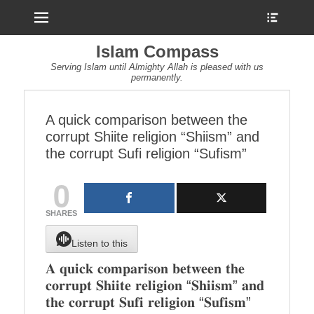
Menu
Show
Heade
Sideb
Islam Compass
Conte
Serving Islam until Almighty Allah is pleased with us
permanently.
A quick comparison between the
corrupt Shiite religion “Shiism” and
the corrupt Sufi religion “Sufism”
0
SHARES
Listen to this
𝐀 𝐪𝐮𝐢𝐜𝐤 𝐜𝐨𝐦𝐩𝐚𝐫𝐢𝐬𝐨𝐧 𝐛𝐞𝐭𝐰𝐞𝐞𝐧 𝐭𝐡𝐞
𝐜𝐨𝐫𝐫𝐮𝐩𝐭 𝐒𝐡𝐢𝐢𝐭𝐞 𝐫𝐞𝐥𝐢𝐠𝐢𝐨𝐧 “𝐒𝐡𝐢𝐢𝐬𝐦” 𝐚𝐧𝐝
𝐭𝐡𝐞 𝐜𝐨𝐫𝐫𝐮𝐩𝐭 𝐒𝐮𝐟𝐢 𝐫𝐞𝐥𝐢𝐠𝐢𝐨𝐧 “𝐒𝐮𝐟𝐢𝐬𝐦”