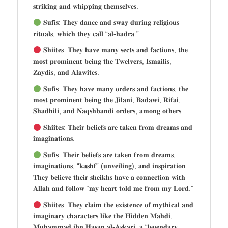
𝐬𝐭𝐫𝐢𝐤𝐢𝐧𝐠 𝐚𝐧𝐝 𝐰𝐡𝐢𝐩𝐩𝐢𝐧𝐠 𝐭𝐡𝐞𝐦𝐬𝐞𝐥𝐯𝐞𝐬.
𝐒𝐮𝐟𝐢𝐬: 𝐓𝐡𝐞𝐲 𝐝𝐚𝐧𝐜𝐞 𝐚𝐧𝐝 𝐬𝐰𝐚𝐲 𝐝𝐮𝐫𝐢𝐧𝐠 𝐫𝐞𝐥𝐢𝐠𝐢𝐨𝐮𝐬
𝐫𝐢𝐭𝐮𝐚𝐥𝐬, 𝐰𝐡𝐢𝐜𝐡 𝐭𝐡𝐞𝐲 𝐜𝐚𝐥𝐥 “𝐚𝐥-𝐡𝐚𝐝𝐫𝐚.”
𝐒𝐡𝐢𝐢𝐭𝐞𝐬: 𝐓𝐡𝐞𝐲 𝐡𝐚𝐯𝐞 𝐦𝐚𝐧𝐲 𝐬𝐞𝐜𝐭𝐬 𝐚𝐧𝐝 𝐟𝐚𝐜𝐭𝐢𝐨𝐧𝐬, 𝐭𝐡𝐞
𝐦𝐨𝐬𝐭 𝐩𝐫𝐨𝐦𝐢𝐧𝐞𝐧𝐭 𝐛𝐞𝐢𝐧𝐠 𝐭𝐡𝐞 𝐓𝐰𝐞𝐥𝐯𝐞𝐫𝐬, 𝐈𝐬𝐦𝐚𝐢𝐥𝐢𝐬,
𝐙𝐚𝐲𝐝𝐢𝐬, 𝐚𝐧𝐝 𝐀𝐥𝐚𝐰𝐢𝐭𝐞𝐬.
𝐒𝐮𝐟𝐢𝐬: 𝐓𝐡𝐞𝐲 𝐡𝐚𝐯𝐞 𝐦𝐚𝐧𝐲 𝐨𝐫𝐝𝐞𝐫𝐬 𝐚𝐧𝐝 𝐟𝐚𝐜𝐭𝐢𝐨𝐧𝐬, 𝐭𝐡𝐞
𝐦𝐨𝐬𝐭 𝐩𝐫𝐨𝐦𝐢𝐧𝐞𝐧𝐭 𝐛𝐞𝐢𝐧𝐠 𝐭𝐡𝐞 𝐉𝐢𝐥𝐚𝐧𝐢, 𝐁𝐚𝐝𝐚𝐰𝐢, 𝐑𝐢𝐟𝐚𝐢,
𝐒𝐡𝐚𝐝𝐡𝐢𝐥𝐢, 𝐚𝐧𝐝 𝐍𝐚𝐪𝐬𝐡𝐛𝐚𝐧𝐝𝐢 𝐨𝐫𝐝𝐞𝐫𝐬, 𝐚𝐦𝐨𝐧𝐠 𝐨𝐭𝐡𝐞𝐫𝐬.
𝐒𝐡𝐢𝐢𝐭𝐞𝐬: 𝐓𝐡𝐞𝐢𝐫 𝐛𝐞𝐥𝐢𝐞𝐟𝐬 𝐚𝐫𝐞 𝐭𝐚𝐤𝐞𝐧 𝐟𝐫𝐨𝐦 𝐝𝐫𝐞𝐚𝐦𝐬 𝐚𝐧𝐝
𝐢𝐦𝐚𝐠𝐢𝐧𝐚𝐭𝐢𝐨𝐧𝐬.
𝐒𝐮𝐟𝐢𝐬: 𝐓𝐡𝐞𝐢𝐫 𝐛𝐞𝐥𝐢𝐞𝐟𝐬 𝐚𝐫𝐞 𝐭𝐚𝐤𝐞𝐧 𝐟𝐫𝐨𝐦 𝐝𝐫𝐞𝐚𝐦𝐬,
𝐢𝐦𝐚𝐠𝐢𝐧𝐚𝐭𝐢𝐨𝐧𝐬, “𝐤𝐚𝐬𝐡𝐟” (𝐮𝐧𝐯𝐞𝐢𝐥𝐢𝐧𝐠), 𝐚𝐧𝐝 𝐢𝐧𝐬𝐩𝐢𝐫𝐚𝐭𝐢𝐨𝐧.
𝐓𝐡𝐞𝐲 𝐛𝐞𝐥𝐢𝐞𝐯𝐞 𝐭𝐡𝐞𝐢𝐫 𝐬𝐡𝐞𝐢𝐤𝐡𝐬 𝐡𝐚𝐯𝐞 𝐚 𝐜𝐨𝐧𝐧𝐞𝐜𝐭𝐢𝐨𝐧 𝐰𝐢𝐭𝐡
𝐀𝐥𝐥𝐚𝐡 𝐚𝐧𝐝 𝐟𝐨𝐥𝐥𝐨𝐰 “𝐦𝐲 𝐡𝐞𝐚𝐫𝐭 𝐭𝐨𝐥𝐝 𝐦𝐞 𝐟𝐫𝐨𝐦 𝐦𝐲 𝐋𝐨𝐫𝐝.”
𝐒𝐡𝐢𝐢𝐭𝐞𝐬: 𝐓𝐡𝐞𝐲 𝐜𝐥𝐚𝐢𝐦 𝐭𝐡𝐞 𝐞𝐱𝐢𝐬𝐭𝐞𝐧𝐜𝐞 𝐨𝐟 𝐦𝐲𝐭𝐡𝐢𝐜𝐚𝐥 𝐚𝐧𝐝
𝐢𝐦𝐚𝐠𝐢𝐧𝐚𝐫𝐲 𝐜𝐡𝐚𝐫𝐚𝐜𝐭𝐞𝐫𝐬 𝐥𝐢𝐤𝐞 𝐭𝐡𝐞 𝐇𝐢𝐝𝐝𝐞𝐧 𝐌𝐚𝐡𝐝𝐢,
𝐌𝐮𝐡𝐚𝐦𝐦𝐚𝐝 𝐢𝐛𝐧 𝐇𝐚𝐬𝐚𝐧 𝐚𝐥-𝐀𝐬𝐤𝐚𝐫𝐢, 𝐚 “𝐥𝐞𝐠𝐞𝐧𝐝𝐚𝐫𝐲