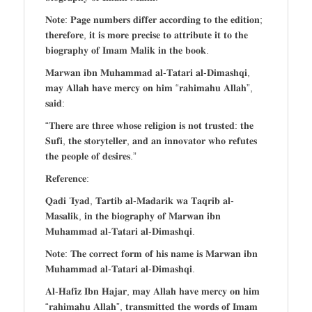
𝐍𝐨𝐭𝐞: 𝐏𝐚𝐠𝐞 𝐧𝐮𝐦𝐛𝐞𝐫𝐬 𝐝𝐢𝐟𝐟𝐞𝐫 𝐚𝐜𝐜𝐨𝐫𝐝𝐢𝐧𝐠 𝐭𝐨 𝐭𝐡𝐞 𝐞𝐝𝐢𝐭𝐢𝐨𝐧;
𝐭𝐡𝐞𝐫𝐞𝐟𝐨𝐫𝐞, 𝐢𝐭 𝐢𝐬 𝐦𝐨𝐫𝐞 𝐩𝐫𝐞𝐜𝐢𝐬𝐞 𝐭𝐨 𝐚𝐭𝐭𝐫𝐢𝐛𝐮𝐭𝐞 𝐢𝐭 𝐭𝐨 𝐭𝐡𝐞
𝐛𝐢𝐨𝐠𝐫𝐚𝐩𝐡𝐲 𝐨𝐟 𝐈𝐦𝐚𝐦 𝐌𝐚𝐥𝐢𝐤 𝐢𝐧 𝐭𝐡𝐞 𝐛𝐨𝐨𝐤.
𝐌𝐚𝐫𝐰𝐚𝐧 𝐢𝐛𝐧 𝐌𝐮𝐡𝐚𝐦𝐦𝐚𝐝 𝐚𝐥-𝐓𝐚𝐭𝐚𝐫𝐢 𝐚𝐥-𝐃𝐢𝐦𝐚𝐬𝐡𝐪𝐢,
𝐦𝐚𝐲 𝐀𝐥𝐥𝐚𝐡 𝐡𝐚𝐯𝐞 𝐦𝐞𝐫𝐜𝐲 𝐨𝐧 𝐡𝐢𝐦 “𝐫𝐚𝐡𝐢𝐦𝐚𝐡𝐮 𝐀𝐥𝐥𝐚𝐡”,
𝐬𝐚𝐢𝐝:
“𝐓𝐡𝐞𝐫𝐞 𝐚𝐫𝐞 𝐭𝐡𝐫𝐞𝐞 𝐰𝐡𝐨𝐬𝐞 𝐫𝐞𝐥𝐢𝐠𝐢𝐨𝐧 𝐢𝐬 𝐧𝐨𝐭 𝐭𝐫𝐮𝐬𝐭𝐞𝐝: 𝐭𝐡𝐞
𝐒𝐮𝐟𝐢, 𝐭𝐡𝐞 𝐬𝐭𝐨𝐫𝐲𝐭𝐞𝐥𝐥𝐞𝐫, 𝐚𝐧𝐝 𝐚𝐧 𝐢𝐧𝐧𝐨𝐯𝐚𝐭𝐨𝐫 𝐰𝐡𝐨 𝐫𝐞𝐟𝐮𝐭𝐞𝐬
𝐭𝐡𝐞 𝐩𝐞𝐨𝐩𝐥𝐞 𝐨𝐟 𝐝𝐞𝐬𝐢𝐫𝐞𝐬.”
𝐑𝐞𝐟𝐞𝐫𝐞𝐧𝐜𝐞:
𝐐𝐚𝐝𝐢 ‘𝐈𝐲𝐚𝐝, 𝐓𝐚𝐫𝐭𝐢𝐛 𝐚𝐥-𝐌𝐚𝐝𝐚𝐫𝐢𝐤 𝐰𝐚 𝐓𝐚𝐪𝐫𝐢𝐛 𝐚𝐥-
𝐌𝐚𝐬𝐚𝐥𝐢𝐤, 𝐢𝐧 𝐭𝐡𝐞 𝐛𝐢𝐨𝐠𝐫𝐚𝐩𝐡𝐲 𝐨𝐟 𝐌𝐚𝐫𝐰𝐚𝐧 𝐢𝐛𝐧
𝐌𝐮𝐡𝐚𝐦𝐦𝐚𝐝 𝐚𝐥-𝐓𝐚𝐭𝐚𝐫𝐢 𝐚𝐥-𝐃𝐢𝐦𝐚𝐬𝐡𝐪𝐢.
𝐍𝐨𝐭𝐞: 𝐓𝐡𝐞 𝐜𝐨𝐫𝐫𝐞𝐜𝐭 𝐟𝐨𝐫𝐦 𝐨𝐟 𝐡𝐢𝐬 𝐧𝐚𝐦𝐞 𝐢𝐬 𝐌𝐚𝐫𝐰𝐚𝐧 𝐢𝐛𝐧
𝐌𝐮𝐡𝐚𝐦𝐦𝐚𝐝 𝐚𝐥-𝐓𝐚𝐭𝐚𝐫𝐢 𝐚𝐥-𝐃𝐢𝐦𝐚𝐬𝐡𝐪𝐢.
𝐀𝐥-𝐇𝐚𝐟𝐢𝐳 𝐈𝐛𝐧 𝐇𝐚𝐣𝐚𝐫, 𝐦𝐚𝐲 𝐀𝐥𝐥𝐚𝐡 𝐡𝐚𝐯𝐞 𝐦𝐞𝐫𝐜𝐲 𝐨𝐧 𝐡𝐢𝐦
“𝐫𝐚𝐡𝐢𝐦𝐚𝐡𝐮 𝐀𝐥𝐥𝐚𝐡”, 𝐭𝐫𝐚𝐧𝐬𝐦𝐢𝐭𝐭𝐞𝐝 𝐭𝐡𝐞 𝐰𝐨𝐫𝐝𝐬 𝐨𝐟 𝐈𝐦𝐚𝐦