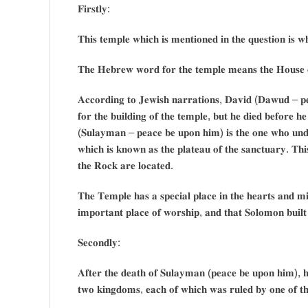
𝐅𝐢𝐫𝐬𝐭𝐥𝐲:
𝐓𝐡𝐢𝐬 𝐭𝐞𝐦𝐩𝐥𝐞 𝐰𝐡𝐢𝐜𝐡 𝐢𝐬 𝐦𝐞𝐧𝐭𝐢𝐨𝐧𝐞𝐝 𝐢𝐧 𝐭𝐡𝐞 𝐪𝐮𝐞𝐬𝐭𝐢𝐨𝐧 𝐢𝐬 
𝐓𝐡𝐞 𝐇𝐞𝐛𝐫𝐞𝐰 𝐰𝐨𝐫𝐝 𝐟𝐨𝐫 𝐭𝐡𝐞 𝐭𝐞𝐦𝐩𝐥𝐞 𝐦𝐞𝐚𝐧𝐬 𝐭𝐡𝐞 𝐇𝐨𝐮𝐬𝐞
𝐀𝐜𝐜𝐨𝐫𝐝𝐢𝐧𝐠 𝐭𝐨 𝐉𝐞𝐰𝐢𝐬𝐡 𝐧𝐚𝐫𝐫𝐚𝐭𝐢𝐨𝐧𝐬, 𝐃𝐚𝐯𝐢𝐝 (𝐃𝐚𝐰𝐮𝐝 – 𝐩𝐞
𝐟𝐨𝐫 𝐭𝐡𝐞 𝐛𝐮𝐢𝐥𝐝𝐢𝐧𝐠 𝐨𝐟 𝐭𝐡𝐞 𝐭𝐞𝐦𝐩𝐥𝐞, 𝐛𝐮𝐭 𝐡𝐞 𝐝𝐢𝐞𝐝 𝐛𝐞𝐟𝐨𝐫𝐞 𝐡
(𝐒𝐮𝐥𝐚𝐲𝐦𝐚𝐧 – 𝐩𝐞𝐚𝐜𝐞 𝐛𝐞 𝐮𝐩𝐨𝐧 𝐡𝐢𝐦) 𝐢𝐬 𝐭𝐡𝐞 𝐨𝐧𝐞 𝐰𝐡𝐨 𝐮𝐧𝐝𝐞
𝐰𝐡𝐢𝐜𝐡 𝐢𝐬 𝐤𝐧𝐨𝐰𝐧 𝐚𝐬 𝐭𝐡𝐞 𝐩𝐥𝐚𝐭𝐞𝐚𝐮 𝐨𝐟 𝐭𝐡𝐞 𝐬𝐚𝐧𝐜𝐭𝐮𝐚𝐫𝐲. 𝐓𝐡
𝐭𝐡𝐞 𝐑𝐨𝐜𝐤 𝐚𝐫𝐞 𝐥𝐨𝐜𝐚𝐭𝐞𝐝.
𝐓𝐡𝐞 𝐓𝐞𝐦𝐩𝐥𝐞 𝐡𝐚𝐬 𝐚 𝐬𝐩𝐞𝐜𝐢𝐚𝐥 𝐩𝐥𝐚𝐜𝐞 𝐢𝐧 𝐭𝐡𝐞 𝐡𝐞𝐚𝐫𝐭𝐬 𝐚𝐧𝐝 𝐦𝐢
𝐢𝐦𝐩𝐨𝐫𝐭𝐚𝐧𝐭 𝐩𝐥𝐚𝐜𝐞 𝐨𝐟 𝐰𝐨𝐫𝐬𝐡𝐢𝐩, 𝐚𝐧𝐝 𝐭𝐡𝐚𝐭 𝐒𝐨𝐥𝐨𝐦𝐨𝐧 𝐛𝐮𝐢𝐥𝐭 
𝐒𝐞𝐜𝐨𝐧𝐝𝐥𝐲:
𝐀𝐟𝐭𝐞𝐫 𝐭𝐡𝐞 𝐝𝐞𝐚𝐭𝐡 𝐨𝐟 𝐒𝐮𝐥𝐚𝐲𝐦𝐚𝐧 (𝐩𝐞𝐚𝐜𝐞 𝐛𝐞 𝐮𝐩𝐨𝐧 𝐡𝐢𝐦), 𝐡𝐢
𝐭𝐰𝐨 𝐤𝐢𝐧𝐠𝐝𝐨𝐦𝐬, 𝐞𝐚𝐜𝐡 𝐨𝐟 𝐰𝐡𝐢𝐜𝐡 𝐰𝐚𝐬 𝐫𝐮𝐥𝐞𝐝 𝐛𝐲 𝐨𝐧𝐞 𝐨𝐟 𝐭