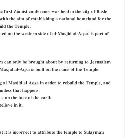
𝐟𝐢𝐫𝐬𝐭 𝐙𝐢𝐨𝐧𝐢𝐬𝐭 𝐜𝐨𝐧𝐟𝐞𝐫𝐞𝐧𝐜𝐞 𝐰𝐚𝐬 𝐡𝐞𝐥𝐝 𝐢𝐧 𝐭𝐡𝐞 𝐜𝐢𝐭𝐲 𝐨𝐟 𝐁𝐚𝐬𝐥𝐞
𝐭𝐡 𝐭𝐡𝐞 𝐚𝐢𝐦 𝐨𝐟 𝐞𝐬𝐭𝐚𝐛𝐥𝐢𝐬𝐡𝐢𝐧𝐠 𝐚 𝐧𝐚𝐭𝐢𝐨𝐧𝐚𝐥 𝐡𝐨𝐦𝐞𝐥𝐚𝐧𝐝 𝐟𝐨𝐫 𝐭𝐡𝐞
𝐮𝐢𝐥𝐝 𝐭𝐡𝐞 𝐓𝐞𝐦𝐩𝐥𝐞.
𝐞𝐝 𝐨𝐧 𝐭𝐡𝐞 𝐰𝐞𝐬𝐭𝐞𝐫𝐧 𝐬𝐢𝐝𝐞 𝐨𝐟 𝐚𝐥-𝐌𝐚𝐬𝐣𝐢𝐝 𝐚𝐥-𝐀𝐪𝐬𝐚] 𝐢𝐬 𝐩𝐚𝐫𝐭 𝐨𝐟
𝐨𝐦 𝐜𝐚𝐧 𝐨𝐧𝐥𝐲 𝐛𝐞 𝐛𝐫𝐨𝐮𝐠𝐡𝐭 𝐚𝐛𝐨𝐮𝐭 𝐛𝐲 𝐫𝐞𝐭𝐮𝐫𝐧𝐢𝐧𝐠 𝐭𝐨 𝐉𝐞𝐫𝐮𝐬𝐚𝐥𝐞𝐦
𝐚𝐬𝐣𝐢𝐝 𝐚𝐥-𝐀𝐪𝐬𝐚 𝐢𝐬 𝐛𝐮𝐢𝐥𝐭 𝐨𝐧 𝐭𝐡𝐞 𝐫𝐮𝐢𝐧𝐬 𝐨𝐟 𝐭𝐡𝐞 𝐓𝐞𝐦𝐩𝐥𝐞.
𝐧𝐠 𝐚𝐥-𝐌𝐚𝐬𝐣𝐢𝐝 𝐚𝐥-𝐀𝐪𝐬𝐚 𝐢𝐧 𝐨𝐫𝐝𝐞𝐫 𝐭𝐨 𝐫𝐞𝐛𝐮𝐢𝐥𝐝 𝐭𝐡𝐞 𝐓𝐞𝐦𝐩𝐥𝐞, 𝐚𝐧𝐝
𝐮𝐧𝐥𝐞𝐬𝐬 𝐭𝐡𝐚𝐭 𝐡𝐚𝐩𝐩𝐞𝐧𝐬.
𝐜𝐞 𝐨𝐧 𝐭𝐡𝐞 𝐟𝐚𝐜𝐞 𝐨𝐟 𝐭𝐡𝐞 𝐞𝐚𝐫𝐭𝐡.
𝐥𝐢𝐞𝐯𝐞 𝐢𝐧 𝐢𝐭.
𝐭 𝐢𝐭 𝐢𝐬 𝐢𝐧𝐜𝐨𝐫𝐫𝐞𝐜𝐭 𝐭𝐨 𝐚𝐭𝐭𝐫𝐢𝐛𝐮𝐭𝐞 𝐭𝐡𝐞 𝐭𝐞𝐦𝐩𝐥𝐞 𝐭𝐨 𝐒𝐮𝐥𝐚𝐲𝐦𝐚𝐧