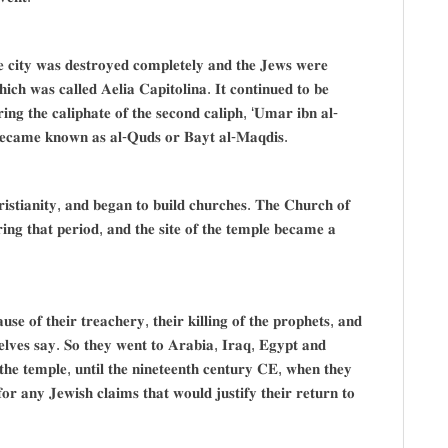
 𝐜𝐢𝐭𝐲 𝐰𝐚𝐬 𝐝𝐞𝐬𝐭𝐫𝐨𝐲𝐞𝐝 𝐜𝐨𝐦𝐩𝐥𝐞𝐭𝐞𝐥𝐲 𝐚𝐧𝐝 𝐭𝐡𝐞 𝐉𝐞𝐰𝐬 𝐰𝐞𝐫𝐞
𝐡𝐢𝐜𝐡 𝐰𝐚𝐬 𝐜𝐚𝐥𝐥𝐞𝐝 𝐀𝐞𝐥𝐢𝐚 𝐂𝐚𝐩𝐢𝐭𝐨𝐥𝐢𝐧𝐚. 𝐈𝐭 𝐜𝐨𝐧𝐭𝐢𝐧𝐮𝐞𝐝 𝐭𝐨 𝐛𝐞
𝐢𝐧𝐠 𝐭𝐡𝐞 𝐜𝐚𝐥𝐢𝐩𝐡𝐚𝐭𝐞 𝐨𝐟 𝐭𝐡𝐞 𝐬𝐞𝐜𝐨𝐧𝐝 𝐜𝐚𝐥𝐢𝐩𝐡, ‘𝐔𝐦𝐚𝐫 𝐢𝐛𝐧 𝐚𝐥-
𝐛𝐞𝐜𝐚𝐦𝐞 𝐤𝐧𝐨𝐰𝐧 𝐚𝐬 𝐚𝐥-𝐐𝐮𝐝𝐬 𝐨𝐫 𝐁𝐚𝐲𝐭 𝐚𝐥-𝐌𝐚𝐪𝐝𝐢𝐬.
𝐭𝐢𝐚𝐧𝐢𝐭𝐲, 𝐚𝐧𝐝 𝐛𝐞𝐠𝐚𝐧 𝐭𝐨 𝐛𝐮𝐢𝐥𝐝 𝐜𝐡𝐮𝐫𝐜𝐡𝐞𝐬. 𝐓𝐡𝐞 𝐂𝐡𝐮𝐫𝐜𝐡 𝐨𝐟
𝐫𝐢𝐧𝐠 𝐭𝐡𝐚𝐭 𝐩𝐞𝐫𝐢𝐨𝐝, 𝐚𝐧𝐝 𝐭𝐡𝐞 𝐬𝐢𝐭𝐞 𝐨𝐟 𝐭𝐡𝐞 𝐭𝐞𝐦𝐩𝐥𝐞 𝐛𝐞𝐜𝐚𝐦𝐞 𝐚
𝐬𝐞 𝐨𝐟 𝐭𝐡𝐞𝐢𝐫 𝐭𝐫𝐞𝐚𝐜𝐡𝐞𝐫𝐲, 𝐭𝐡𝐞𝐢𝐫 𝐤𝐢𝐥𝐥𝐢𝐧𝐠 𝐨𝐟 𝐭𝐡𝐞 𝐩𝐫𝐨𝐩𝐡𝐞𝐭𝐬, 𝐚𝐧𝐝
𝐞𝐥𝐯𝐞𝐬 𝐬𝐚𝐲. 𝐒𝐨 𝐭𝐡𝐞𝐲 𝐰𝐞𝐧𝐭 𝐭𝐨 𝐀𝐫𝐚𝐛𝐢𝐚, 𝐈𝐫𝐚𝐪, 𝐄𝐠𝐲𝐩𝐭 𝐚𝐧𝐝
𝐡𝐞 𝐭𝐞𝐦𝐩𝐥𝐞, 𝐮𝐧𝐭𝐢𝐥 𝐭𝐡𝐞 𝐧𝐢𝐧𝐞𝐭𝐞𝐞𝐧𝐭𝐡 𝐜𝐞𝐧𝐭𝐮𝐫𝐲 𝐂𝐄, 𝐰𝐡𝐞𝐧 𝐭𝐡𝐞𝐲
𝐨𝐫 𝐚𝐧𝐲 𝐉𝐞𝐰𝐢𝐬𝐡 𝐜𝐥𝐚𝐢𝐦𝐬 𝐭𝐡𝐚𝐭 𝐰𝐨𝐮𝐥𝐝 𝐣𝐮𝐬𝐭𝐢𝐟𝐲 𝐭𝐡𝐞𝐢𝐫 𝐫𝐞𝐭𝐮𝐫𝐧 𝐭𝐨