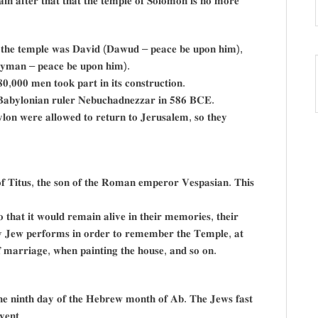
𝐚𝐢𝐧 𝐚𝐟𝐭𝐞𝐫 𝐭𝐡𝐚𝐭 𝐭𝐡𝐚𝐭 𝐭𝐡𝐞 𝐭𝐞𝐦𝐩𝐥𝐞 𝐨𝐟 𝐒𝐨𝐥𝐨𝐦𝐨𝐧 𝐢𝐬 𝐧𝐨 𝐦𝐨𝐫𝐞
 𝐨𝐟 𝐭𝐡𝐞 𝐭𝐞𝐦𝐩𝐥𝐞 𝐰𝐚𝐬 𝐃𝐚𝐯𝐢𝐝 (𝐃𝐚𝐰𝐮𝐝 – 𝐩𝐞𝐚𝐜𝐞 𝐛𝐞 𝐮𝐩𝐨𝐧 𝐡𝐢𝐦),
𝐥𝐚𝐲𝐦𝐚𝐧 – 𝐩𝐞𝐚𝐜𝐞 𝐛𝐞 𝐮𝐩𝐨𝐧 𝐡𝐢𝐦).
𝟎,𝟎𝟎𝟎 𝐦𝐞𝐧 𝐭𝐨𝐨𝐤 𝐩𝐚𝐫𝐭 𝐢𝐧 𝐢𝐭𝐬 𝐜𝐨𝐧𝐬𝐭𝐫𝐮𝐜𝐭𝐢𝐨𝐧.
 𝐁𝐚𝐛𝐲𝐥𝐨𝐧𝐢𝐚𝐧 𝐫𝐮𝐥𝐞𝐫 𝐍𝐞𝐛𝐮𝐜𝐡𝐚𝐝𝐧𝐞𝐳𝐳𝐚𝐫 𝐢𝐧 𝟓𝟖𝟔 𝐁𝐂𝐄.
𝐲𝐥𝐨𝐧 𝐰𝐞𝐫𝐞 𝐚𝐥𝐥𝐨𝐰𝐞𝐝 𝐭𝐨 𝐫𝐞𝐭𝐮𝐫𝐧 𝐭𝐨 𝐉𝐞𝐫𝐮𝐬𝐚𝐥𝐞𝐦, 𝐬𝐨 𝐭𝐡𝐞𝐲
𝐨𝐟 𝐓𝐢𝐭𝐮𝐬, 𝐭𝐡𝐞 𝐬𝐨𝐧 𝐨𝐟 𝐭𝐡𝐞 𝐑𝐨𝐦𝐚𝐧 𝐞𝐦𝐩𝐞𝐫𝐨𝐫 𝐕𝐞𝐬𝐩𝐚𝐬𝐢𝐚𝐧. 𝐓𝐡𝐢𝐬
 𝐭𝐡𝐚𝐭 𝐢𝐭 𝐰𝐨𝐮𝐥𝐝 𝐫𝐞𝐦𝐚𝐢𝐧 𝐚𝐥𝐢𝐯𝐞 𝐢𝐧 𝐭𝐡𝐞𝐢𝐫 𝐦𝐞𝐦𝐨𝐫𝐢𝐞𝐬, 𝐭𝐡𝐞𝐢𝐫
𝐞𝐫𝐲 𝐉𝐞𝐰 𝐩𝐞𝐫𝐟𝐨𝐫𝐦𝐬 𝐢𝐧 𝐨𝐫𝐝𝐞𝐫 𝐭𝐨 𝐫𝐞𝐦𝐞𝐦𝐛𝐞𝐫 𝐭𝐡𝐞 𝐓𝐞𝐦𝐩𝐥𝐞, 𝐚𝐭
𝐨𝐟 𝐦𝐚𝐫𝐫𝐢𝐚𝐠𝐞, 𝐰𝐡𝐞𝐧 𝐩𝐚𝐢𝐧𝐭𝐢𝐧𝐠 𝐭𝐡𝐞 𝐡𝐨𝐮𝐬𝐞, 𝐚𝐧𝐝 𝐬𝐨 𝐨𝐧.
𝐭𝐡𝐞 𝐧𝐢𝐧𝐭𝐡 𝐝𝐚𝐲 𝐨𝐟 𝐭𝐡𝐞 𝐇𝐞𝐛𝐫𝐞𝐰 𝐦𝐨𝐧𝐭𝐡 𝐨𝐟 𝐀𝐛. 𝐓𝐡𝐞 𝐉𝐞𝐰𝐬 𝐟𝐚𝐬𝐭
𝐯𝐞𝐧𝐭.