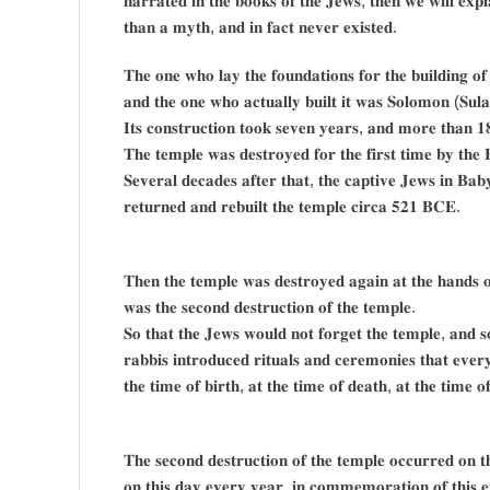
𝐧𝐚𝐫𝐫𝐚𝐭𝐞𝐝 𝐢𝐧 𝐭𝐡𝐞 𝐛𝐨𝐨𝐤𝐬 𝐨𝐟 𝐭𝐡𝐞 𝐉𝐞𝐰𝐬, 𝐭𝐡𝐞𝐧 𝐰𝐞 𝐰𝐢𝐥𝐥 𝐞𝐱𝐩𝐥
𝐭𝐡𝐚𝐧 𝐚 𝐦𝐲𝐭𝐡, 𝐚𝐧𝐝 𝐢𝐧 𝐟𝐚𝐜𝐭 𝐧𝐞𝐯𝐞𝐫 𝐞𝐱𝐢𝐬𝐭𝐞𝐝.
𝐓𝐡𝐞 𝐨𝐧𝐞 𝐰𝐡𝐨 𝐥𝐚𝐲 𝐭𝐡𝐞 𝐟𝐨𝐮𝐧𝐝𝐚𝐭𝐢𝐨𝐧𝐬 𝐟𝐨𝐫 𝐭𝐡𝐞 𝐛𝐮𝐢𝐥𝐝𝐢𝐧𝐠
𝐚𝐧𝐝 𝐭𝐡𝐞 𝐨𝐧𝐞 𝐰𝐡𝐨 𝐚𝐜𝐭𝐮𝐚𝐥𝐥𝐲 𝐛𝐮𝐢𝐥𝐭 𝐢𝐭 𝐰𝐚𝐬 𝐒𝐨𝐥𝐨𝐦𝐨𝐧 (𝐒
𝐈𝐭𝐬 𝐜𝐨𝐧𝐬𝐭𝐫𝐮𝐜𝐭𝐢𝐨𝐧 𝐭𝐨𝐨𝐤 𝐬𝐞𝐯𝐞𝐧 𝐲𝐞𝐚𝐫𝐬, 𝐚𝐧𝐝 𝐦𝐨𝐫𝐞 𝐭𝐡𝐚𝐧 𝟏
𝐓𝐡𝐞 𝐭𝐞𝐦𝐩𝐥𝐞 𝐰𝐚𝐬 𝐝𝐞𝐬𝐭𝐫𝐨𝐲𝐞𝐝 𝐟𝐨𝐫 𝐭𝐡𝐞 𝐟𝐢𝐫𝐬𝐭 𝐭𝐢𝐦𝐞 𝐛𝐲 𝐭𝐡
𝐒𝐞𝐯𝐞𝐫𝐚𝐥 𝐝𝐞𝐜𝐚𝐝𝐞𝐬 𝐚𝐟𝐭𝐞𝐫 𝐭𝐡𝐚𝐭, 𝐭𝐡𝐞 𝐜𝐚𝐩𝐭𝐢𝐯𝐞 𝐉𝐞𝐰𝐬 𝐢𝐧 𝐁𝐚𝐛
𝐫𝐞𝐭𝐮𝐫𝐧𝐞𝐝 𝐚𝐧𝐝 𝐫𝐞𝐛𝐮𝐢𝐥𝐭 𝐭𝐡𝐞 𝐭𝐞𝐦𝐩𝐥𝐞 𝐜𝐢𝐫𝐜𝐚 𝟓𝟐𝟏 𝐁𝐂𝐄.
𝐓𝐡𝐞𝐧 𝐭𝐡𝐞 𝐭𝐞𝐦𝐩𝐥𝐞 𝐰𝐚𝐬 𝐝𝐞𝐬𝐭𝐫𝐨𝐲𝐞𝐝 𝐚𝐠𝐚𝐢𝐧 𝐚𝐭 𝐭𝐡𝐞 𝐡𝐚𝐧𝐝𝐬 
𝐰𝐚𝐬 𝐭𝐡𝐞 𝐬𝐞𝐜𝐨𝐧𝐝 𝐝𝐞𝐬𝐭𝐫𝐮𝐜𝐭𝐢𝐨𝐧 𝐨𝐟 𝐭𝐡𝐞 𝐭𝐞𝐦𝐩𝐥𝐞.
𝐒𝐨 𝐭𝐡𝐚𝐭 𝐭𝐡𝐞 𝐉𝐞𝐰𝐬 𝐰𝐨𝐮𝐥𝐝 𝐧𝐨𝐭 𝐟𝐨𝐫𝐠𝐞𝐭 𝐭𝐡𝐞 𝐭𝐞𝐦𝐩𝐥𝐞, 𝐚𝐧𝐝 𝐬𝐨
𝐫𝐚𝐛𝐛𝐢𝐬 𝐢𝐧𝐭𝐫𝐨𝐝𝐮𝐜𝐞𝐝 𝐫𝐢𝐭𝐮𝐚𝐥𝐬 𝐚𝐧𝐝 𝐜𝐞𝐫𝐞𝐦𝐨𝐧𝐢𝐞𝐬 𝐭𝐡𝐚𝐭 𝐞𝐯
𝐭𝐡𝐞 𝐭𝐢𝐦𝐞 𝐨𝐟 𝐛𝐢𝐫𝐭𝐡, 𝐚𝐭 𝐭𝐡𝐞 𝐭𝐢𝐦𝐞 𝐨𝐟 𝐝𝐞𝐚𝐭𝐡, 𝐚𝐭 𝐭𝐡𝐞 𝐭𝐢𝐦𝐞 
𝐓𝐡𝐞 𝐬𝐞𝐜𝐨𝐧𝐝 𝐝𝐞𝐬𝐭𝐫𝐮𝐜𝐭𝐢𝐨𝐧 𝐨𝐟 𝐭𝐡𝐞 𝐭𝐞𝐦𝐩𝐥𝐞 𝐨𝐜𝐜𝐮𝐫𝐫𝐞𝐝 𝐨𝐧 
𝐨𝐧 𝐭𝐡𝐢𝐬 𝐝𝐚𝐲 𝐞𝐯𝐞𝐫𝐲 𝐲𝐞𝐚𝐫, 𝐢𝐧 𝐜𝐨𝐦𝐦𝐞𝐦𝐨𝐫𝐚𝐭𝐢𝐨𝐧 𝐨𝐟 𝐭𝐡𝐢𝐬 𝐞