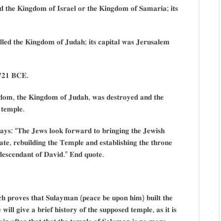
𝐞𝐝 𝐭𝐡𝐞 𝐊𝐢𝐧𝐠𝐝𝐨𝐦 𝐨𝐟 𝐈𝐬𝐫𝐚𝐞𝐥 𝐨𝐫 𝐭𝐡𝐞 𝐊𝐢𝐧𝐠𝐝𝐨𝐦 𝐨𝐟 𝐒𝐚𝐦𝐚𝐫𝐢𝐚; 𝐢𝐭𝐬
𝐥𝐞𝐝 𝐭𝐡𝐞 𝐊𝐢𝐧𝐠𝐝𝐨𝐦 𝐨𝐟 𝐉𝐮𝐝𝐚𝐡; 𝐢𝐭𝐬 𝐜𝐚𝐩𝐢𝐭𝐚𝐥 𝐰𝐚𝐬 𝐉𝐞𝐫𝐮𝐬𝐚𝐥𝐞𝐦
 𝟕𝟐𝟏 𝐁𝐂𝐄.
𝐠𝐝𝐨𝐦, 𝐭𝐡𝐞 𝐊𝐢𝐧𝐠𝐝𝐨𝐦 𝐨𝐟 𝐉𝐮𝐝𝐚𝐡, 𝐰𝐚𝐬 𝐝𝐞𝐬𝐭𝐫𝐨𝐲𝐞𝐝 𝐚𝐧𝐝 𝐭𝐡𝐞
 𝐭𝐞𝐦𝐩𝐥𝐞.
𝐚𝐲𝐬: “𝐓𝐡𝐞 𝐉𝐞𝐰𝐬 𝐥𝐨𝐨𝐤 𝐟𝐨𝐫𝐰𝐚𝐫𝐝 𝐭𝐨 𝐛𝐫𝐢𝐧𝐠𝐢𝐧𝐠 𝐭𝐡𝐞 𝐉𝐞𝐰𝐢𝐬𝐡
𝐭𝐚𝐭𝐞, 𝐫𝐞𝐛𝐮𝐢𝐥𝐝𝐢𝐧𝐠 𝐭𝐡𝐞 𝐓𝐞𝐦𝐩𝐥𝐞 𝐚𝐧𝐝 𝐞𝐬𝐭𝐚𝐛𝐥𝐢𝐬𝐡𝐢𝐧𝐠 𝐭𝐡𝐞 𝐭𝐡𝐫𝐨𝐧𝐞
𝐝𝐞𝐬𝐜𝐞𝐧𝐝𝐚𝐧𝐭 𝐨𝐟 𝐃𝐚𝐯𝐢𝐝.” 𝐄𝐧𝐝 𝐪𝐮𝐨𝐭𝐞.
𝐢𝐜𝐡 𝐩𝐫𝐨𝐯𝐞𝐬 𝐭𝐡𝐚𝐭 𝐒𝐮𝐥𝐚𝐲𝐦𝐚𝐧 (𝐩𝐞𝐚𝐜𝐞 𝐛𝐞 𝐮𝐩𝐨𝐧 𝐡𝐢𝐦) 𝐛𝐮𝐢𝐥𝐭 𝐭𝐡𝐞
𝐢𝐥𝐥 𝐠𝐢𝐯𝐞 𝐚 𝐛𝐫𝐢𝐞𝐟 𝐡𝐢𝐬𝐭𝐨𝐫𝐲 𝐨𝐟 𝐭𝐡𝐞 𝐬𝐮𝐩𝐩𝐨𝐬𝐞𝐝 𝐭𝐞𝐦𝐩𝐥𝐞, 𝐚𝐬 𝐢𝐭 𝐢𝐬