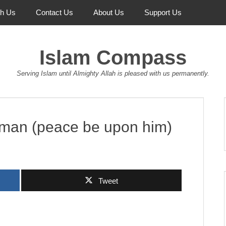
th Us
Contact Us
About Us
Support Us
Islam Compass
Serving Islam until Almighty Allah is pleased with us permanently.
yman (peace be upon him)
Tweet