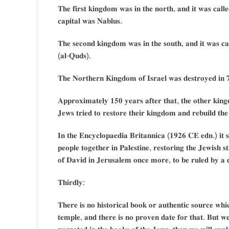
𝐓𝐡𝐞 𝐟𝐢𝐫𝐬𝐭 𝐤𝐢𝐧𝐠𝐝𝐨𝐦 𝐰𝐚𝐬 𝐢𝐧 𝐭𝐡𝐞 𝐧𝐨𝐫𝐭𝐡, 𝐚𝐧𝐝 𝐢𝐭 𝐰𝐚𝐬 𝐜𝐚𝐥𝐥
𝐜𝐚𝐩𝐢𝐭𝐚𝐥 𝐰𝐚𝐬 𝐍𝐚𝐛𝐥𝐮𝐬.
𝐓𝐡𝐞 𝐬𝐞𝐜𝐨𝐧𝐝 𝐤𝐢𝐧𝐠𝐝𝐨𝐦 𝐰𝐚𝐬 𝐢𝐧 𝐭𝐡𝐞 𝐬𝐨𝐮𝐭𝐡, 𝐚𝐧𝐝 𝐢𝐭 𝐰𝐚𝐬 𝐜𝐚
(𝐚𝐥-𝐐𝐮𝐝𝐬).
𝐓𝐡𝐞 𝐍𝐨𝐫𝐭𝐡𝐞𝐫𝐧 𝐊𝐢𝐧𝐠𝐝𝐨𝐦 𝐨𝐟 𝐈𝐬𝐫𝐚𝐞𝐥 𝐰𝐚𝐬 𝐝𝐞𝐬𝐭𝐫𝐨𝐲𝐞𝐝 𝐢
𝐀𝐩𝐩𝐫𝐨𝐱𝐢𝐦𝐚𝐭𝐞𝐥𝐲 𝟏𝟓𝟎 𝐲𝐞𝐚𝐫𝐬 𝐚𝐟𝐭𝐞𝐫 𝐭𝐡𝐚𝐭, 𝐭𝐡𝐞 𝐨𝐭𝐡𝐞𝐫 𝐤𝐢
𝐉𝐞𝐰𝐬 𝐭𝐫𝐢𝐞𝐝 𝐭𝐨 𝐫𝐞𝐬𝐭𝐨𝐫𝐞 𝐭𝐡𝐞𝐢𝐫 𝐤𝐢𝐧𝐠𝐝𝐨𝐦 𝐚𝐧𝐝 𝐫𝐞𝐛𝐮𝐢𝐥𝐝 𝐭𝐡
𝐈𝐧 𝐭𝐡𝐞 𝐄𝐧𝐜𝐲𝐜𝐥𝐨𝐩𝐚𝐞𝐝𝐢𝐚 𝐁𝐫𝐢𝐭𝐚𝐧𝐧𝐢𝐜𝐚 (𝟏𝟗𝟐𝟔 𝐂𝐄 𝐞𝐝𝐧.) 𝐢𝐭 
𝐩𝐞𝐨𝐩𝐥𝐞 𝐭𝐨𝐠𝐞𝐭𝐡𝐞𝐫 𝐢𝐧 𝐏𝐚𝐥𝐞𝐬𝐭𝐢𝐧𝐞, 𝐫𝐞𝐬𝐭𝐨𝐫𝐢𝐧𝐠 𝐭𝐡𝐞 𝐉𝐞𝐰𝐢𝐬𝐡 𝐬
𝐨𝐟 𝐃𝐚𝐯𝐢𝐝 𝐢𝐧 𝐉𝐞𝐫𝐮𝐬𝐚𝐥𝐞𝐦 𝐨𝐧𝐜𝐞 𝐦𝐨𝐫𝐞, 𝐭𝐨 𝐛𝐞 𝐫𝐮𝐥𝐞𝐝 𝐛𝐲 𝐚 
𝐓𝐡𝐢𝐫𝐝𝐥𝐲:
𝐓𝐡𝐞𝐫𝐞 𝐢𝐬 𝐧𝐨 𝐡𝐢𝐬𝐭𝐨𝐫𝐢𝐜𝐚𝐥 𝐛𝐨𝐨𝐤 𝐨𝐫 𝐚𝐮𝐭𝐡𝐞𝐧𝐭𝐢𝐜 𝐬𝐨𝐮𝐫𝐜𝐞 𝐰𝐡
𝐭𝐞𝐦𝐩𝐥𝐞, 𝐚𝐧𝐝 𝐭𝐡𝐞𝐫𝐞 𝐢𝐬 𝐧𝐨 𝐩𝐫𝐨𝐯𝐞𝐧 𝐝𝐚𝐭𝐞 𝐟𝐨𝐫 𝐭𝐡𝐚𝐭. 𝐁𝐮𝐭 𝐰𝐞 𝐰