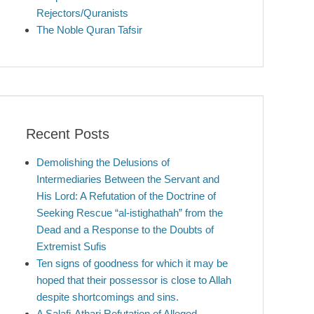
Rejectors/Quranists
The Noble Quran Tafsir
Recent Posts
Demolishing the Delusions of
Intermediaries Between the Servant and
His Lord: A Refutation of the Doctrine of
Seeking Rescue “al-istighathah” from the
Dead and a Response to the Doubts of
Extremist Sufis
Ten signs of goodness for which it may be
hoped that their possessor is close to Allah
despite shortcomings and sins.
A Salafi-Athari Refutation of Alleged