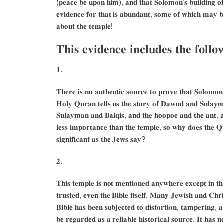
(𝐩𝐞𝐚𝐜𝐞 𝐛𝐞 𝐮𝐩𝐨𝐧 𝐡𝐢𝐦), 𝐚𝐧𝐝 𝐭𝐡𝐚𝐭 𝐒𝐨𝐥𝐨𝐦𝐨𝐧’𝐬 𝐛𝐮𝐢𝐥𝐝𝐢𝐧𝐠 𝐨𝐟 
𝐞𝐯𝐢𝐝𝐞𝐧𝐜𝐞 𝐟𝐨𝐫 𝐭𝐡𝐚𝐭 𝐢𝐬 𝐚𝐛𝐮𝐧𝐝𝐚𝐧𝐭, 𝐬𝐨𝐦𝐞 𝐨𝐟 𝐰𝐡𝐢𝐜𝐡 𝐦𝐚𝐲 
𝐚𝐛𝐨𝐮𝐭 𝐭𝐡𝐞 𝐭𝐞𝐦𝐩𝐥𝐞!
𝐓𝐡𝐢𝐬 𝐞𝐯𝐢𝐝𝐞𝐧𝐜𝐞 𝐢𝐧𝐜𝐥𝐮𝐝𝐞𝐬 𝐭𝐡𝐞 𝐟𝐨𝐥𝐥𝐨
𝟏.
𝐓𝐡𝐞𝐫𝐞 𝐢𝐬 𝐧𝐨 𝐚𝐮𝐭𝐡𝐞𝐧𝐭𝐢𝐜 𝐬𝐨𝐮𝐫𝐜𝐞 𝐭𝐨 𝐩𝐫𝐨𝐯𝐞 𝐭𝐡𝐚𝐭 𝐒𝐨𝐥𝐨𝐦
𝐇𝐨𝐥𝐲 𝐐𝐮𝐫𝐚𝐧 𝐭𝐞𝐥𝐥𝐬 𝐮𝐬 𝐭𝐡𝐞 𝐬𝐭𝐨𝐫𝐲 𝐨𝐟 𝐃𝐚𝐰𝐮𝐝 𝐚𝐧𝐝 𝐒𝐮𝐥𝐚𝐲𝐦𝐚
𝐒𝐮𝐥𝐚𝐲𝐦𝐚𝐧 𝐚𝐧𝐝 𝐁𝐚𝐥𝐪𝐢𝐬, 𝐚𝐧𝐝 𝐭𝐡𝐞 𝐡𝐨𝐨𝐩𝐨𝐞 𝐚𝐧𝐝 𝐭𝐡𝐞 𝐚𝐧𝐭, 𝐚
𝐥𝐞𝐬𝐬 𝐢𝐦𝐩𝐨𝐫𝐭𝐚𝐧𝐜𝐞 𝐭𝐡𝐚𝐧 𝐭𝐡𝐞 𝐭𝐞𝐦𝐩𝐥𝐞, 𝐬𝐨 𝐰𝐡𝐲 𝐝𝐨𝐞𝐬 𝐭𝐡𝐞 𝐐
𝐬𝐢𝐠𝐧𝐢𝐟𝐢𝐜𝐚𝐧𝐭 𝐚𝐬 𝐭𝐡𝐞 𝐉𝐞𝐰𝐬 𝐬𝐚𝐲?
𝟐.
𝐓𝐡𝐢𝐬 𝐭𝐞𝐦𝐩𝐥𝐞 𝐢𝐬 𝐧𝐨𝐭 𝐦𝐞𝐧𝐭𝐢𝐨𝐧𝐞𝐝 𝐚𝐧𝐲𝐰𝐡𝐞𝐫𝐞 𝐞𝐱𝐜𝐞𝐩𝐭 𝐢𝐧 𝐭𝐡
𝐭𝐫𝐮𝐬𝐭𝐞𝐝, 𝐞𝐯𝐞𝐧 𝐭𝐡𝐞 𝐁𝐢𝐛𝐥𝐞 𝐢𝐭𝐬𝐞𝐥𝐟. 𝐌𝐚𝐧𝐲 𝐉𝐞𝐰𝐢𝐬𝐡 𝐚𝐧𝐝 𝐂𝐡𝐫𝐢
𝐁𝐢𝐛𝐥𝐞 𝐡𝐚𝐬 𝐛𝐞𝐞𝐧 𝐬𝐮𝐛𝐣𝐞𝐜𝐭𝐞𝐝 𝐭𝐨 𝐝𝐢𝐬𝐭𝐨𝐫𝐭𝐢𝐨𝐧, 𝐭𝐚𝐦𝐩𝐞𝐫𝐢𝐧𝐠, 𝐚
𝐛𝐞 𝐫𝐞𝐠𝐚𝐫𝐝𝐞𝐝 𝐚𝐬 𝐚 𝐫𝐞𝐥𝐢𝐚𝐛𝐥𝐞 𝐡𝐢𝐬𝐭𝐨𝐫𝐢𝐜𝐚𝐥 𝐬𝐨𝐮𝐫𝐜𝐞. 𝐈𝐭 𝐡𝐚