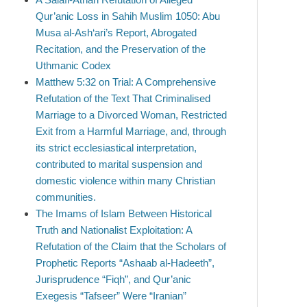
Qur’anic Loss in Sahih Muslim 1050: Abu
Musa al-Ash‘ari’s Report, Abrogated
Recitation, and the Preservation of the
Uthmanic Codex
Matthew 5:32 on Trial: A Comprehensive
Refutation of the Text That Criminalised
Marriage to a Divorced Woman, Restricted
Exit from a Harmful Marriage, and, through
its strict ecclesiastical interpretation,
contributed to marital suspension and
domestic violence within many Christian
communities.
The Imams of Islam Between Historical
Truth and Nationalist Exploitation: A
Refutation of the Claim that the Scholars of
Prophetic Reports “Ashaab al-Hadeeth”,
Jurisprudence “Fiqh”, and Qur’anic
Exegesis “Tafseer” Were “Iranian”