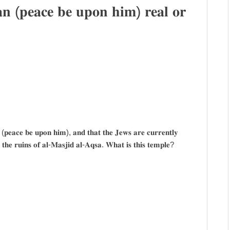
𝐧 (𝐩𝐞𝐚𝐜𝐞 𝐛𝐞 𝐮𝐩𝐨𝐧 𝐡𝐢𝐦) 𝐫𝐞𝐚𝐥 𝐨𝐫
 (𝐩𝐞𝐚𝐜𝐞 𝐛𝐞 𝐮𝐩𝐨𝐧 𝐡𝐢𝐦), 𝐚𝐧𝐝 𝐭𝐡𝐚𝐭 𝐭𝐡𝐞 𝐉𝐞𝐰𝐬 𝐚𝐫𝐞 𝐜𝐮𝐫𝐫𝐞𝐧𝐭𝐥𝐲
𝐧 𝐭𝐡𝐞 𝐫𝐮𝐢𝐧𝐬 𝐨𝐟 𝐚𝐥-𝐌𝐚𝐬𝐣𝐢𝐝 𝐚𝐥-𝐀𝐪𝐬𝐚. 𝐖𝐡𝐚𝐭 𝐢𝐬 𝐭𝐡𝐢𝐬 𝐭𝐞𝐦𝐩𝐥𝐞?