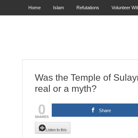
Primary Menu
Skip
Home
Islam
Refutations
Volunteer Wi
to
content
Was the Temple of Sula
real or a myth?
0
Share
SHARES
Listen to this