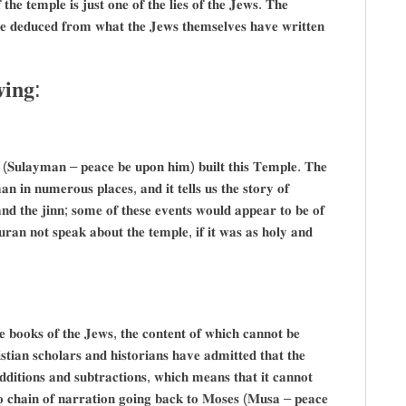
𝐡𝐞 𝐭𝐞𝐦𝐩𝐥𝐞 𝐢𝐬 𝐣𝐮𝐬𝐭 𝐨𝐧𝐞 𝐨𝐟 𝐭𝐡𝐞 𝐥𝐢𝐞𝐬 𝐨𝐟 𝐭𝐡𝐞 𝐉𝐞𝐰𝐬. 𝐓𝐡𝐞
𝐞 𝐝𝐞𝐝𝐮𝐜𝐞𝐝 𝐟𝐫𝐨𝐦 𝐰𝐡𝐚𝐭 𝐭𝐡𝐞 𝐉𝐞𝐰𝐬 𝐭𝐡𝐞𝐦𝐬𝐞𝐥𝐯𝐞𝐬 𝐡𝐚𝐯𝐞 𝐰𝐫𝐢𝐭𝐭𝐞𝐧
𝐰𝐢𝐧𝐠:
𝐧 (𝐒𝐮𝐥𝐚𝐲𝐦𝐚𝐧 – 𝐩𝐞𝐚𝐜𝐞 𝐛𝐞 𝐮𝐩𝐨𝐧 𝐡𝐢𝐦) 𝐛𝐮𝐢𝐥𝐭 𝐭𝐡𝐢𝐬 𝐓𝐞𝐦𝐩𝐥𝐞. 𝐓𝐡𝐞
 𝐢𝐧 𝐧𝐮𝐦𝐞𝐫𝐨𝐮𝐬 𝐩𝐥𝐚𝐜𝐞𝐬, 𝐚𝐧𝐝 𝐢𝐭 𝐭𝐞𝐥𝐥𝐬 𝐮𝐬 𝐭𝐡𝐞 𝐬𝐭𝐨𝐫𝐲 𝐨𝐟
𝐝 𝐭𝐡𝐞 𝐣𝐢𝐧𝐧; 𝐬𝐨𝐦𝐞 𝐨𝐟 𝐭𝐡𝐞𝐬𝐞 𝐞𝐯𝐞𝐧𝐭𝐬 𝐰𝐨𝐮𝐥𝐝 𝐚𝐩𝐩𝐞𝐚𝐫 𝐭𝐨 𝐛𝐞 𝐨𝐟
𝐫𝐚𝐧 𝐧𝐨𝐭 𝐬𝐩𝐞𝐚𝐤 𝐚𝐛𝐨𝐮𝐭 𝐭𝐡𝐞 𝐭𝐞𝐦𝐩𝐥𝐞, 𝐢𝐟 𝐢𝐭 𝐰𝐚𝐬 𝐚𝐬 𝐡𝐨𝐥𝐲 𝐚𝐧𝐝
𝐞 𝐛𝐨𝐨𝐤𝐬 𝐨𝐟 𝐭𝐡𝐞 𝐉𝐞𝐰𝐬, 𝐭𝐡𝐞 𝐜𝐨𝐧𝐭𝐞𝐧𝐭 𝐨𝐟 𝐰𝐡𝐢𝐜𝐡 𝐜𝐚𝐧𝐧𝐨𝐭 𝐛𝐞
𝐭𝐢𝐚𝐧 𝐬𝐜𝐡𝐨𝐥𝐚𝐫𝐬 𝐚𝐧𝐝 𝐡𝐢𝐬𝐭𝐨𝐫𝐢𝐚𝐧𝐬 𝐡𝐚𝐯𝐞 𝐚𝐝𝐦𝐢𝐭𝐭𝐞𝐝 𝐭𝐡𝐚𝐭 𝐭𝐡𝐞
𝐝𝐝𝐢𝐭𝐢𝐨𝐧𝐬 𝐚𝐧𝐝 𝐬𝐮𝐛𝐭𝐫𝐚𝐜𝐭𝐢𝐨𝐧𝐬, 𝐰𝐡𝐢𝐜𝐡 𝐦𝐞𝐚𝐧𝐬 𝐭𝐡𝐚𝐭 𝐢𝐭 𝐜𝐚𝐧𝐧𝐨𝐭
 𝐧𝐨 𝐜𝐡𝐚𝐢𝐧 𝐨𝐟 𝐧𝐚𝐫𝐫𝐚𝐭𝐢𝐨𝐧 𝐠𝐨𝐢𝐧𝐠 𝐛𝐚𝐜𝐤 𝐭𝐨 𝐌𝐨𝐬𝐞𝐬 (𝐌𝐮𝐬𝐚 – 𝐩𝐞𝐚𝐜𝐞