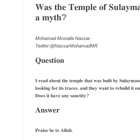
𝐖𝐚𝐬 𝐭𝐡𝐞 𝐓𝐞𝐦𝐩𝐥𝐞 𝐨𝐟 𝐒𝐮𝐥𝐚𝐲𝐦𝐚
𝐚 𝐦𝐲𝐭𝐡?
Mohamad Mostafa Nassar
Twitter:@NassarMohamadMR
𝐐𝐮𝐞𝐬𝐭𝐢𝐨𝐧
𝐈 𝐫𝐞𝐚𝐝 𝐚𝐛𝐨𝐮𝐭 𝐭𝐡𝐞 𝐭𝐞𝐦𝐩𝐥𝐞 𝐭𝐡𝐚𝐭 𝐰𝐚𝐬 𝐛𝐮𝐢𝐥𝐭 𝐛𝐲 𝐒𝐮𝐥𝐚𝐲𝐦𝐚
𝐥𝐨𝐨𝐤𝐢𝐧𝐠 𝐟𝐨𝐫 𝐢𝐭𝐬 𝐭𝐫𝐚𝐜𝐞𝐬, 𝐚𝐧𝐝 𝐭𝐡𝐞𝐲 𝐰𝐚𝐧𝐭 𝐭𝐨 𝐫𝐞𝐛𝐮𝐢𝐥𝐝 𝐢𝐭 
𝐃𝐨𝐞𝐬 𝐢𝐭 𝐡𝐚𝐯𝐞 𝐚𝐧𝐲 𝐬𝐚𝐧𝐜𝐭𝐢𝐭𝐲?
𝐀𝐧𝐬𝐰𝐞𝐫
𝐏𝐫𝐚𝐢𝐬𝐞 𝐛𝐞 𝐭𝐨 𝐀𝐥𝐥𝐚𝐡.