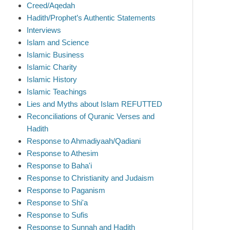
Creed/Aqedah
Hadith/Prophet’s Authentic Statements
Interviews
Islam and Science
Islamic Business
Islamic Charity
Islamic History
Islamic Teachings
Lies and Myths about Islam REFUTTED
Reconciliations of Quranic Verses and
Hadith
Response to Ahmadiyaah/Qadiani
Response to Athesim
Response to Baha'i
Response to Christianity and Judaism
Response to Paganism
Response to Shi'a
Response to Sufis
Response to Sunnah and Hadith