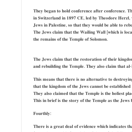
𝐓𝐡𝐞𝐲 𝐛𝐞𝐠𝐚𝐧 𝐭𝐨 𝐡𝐨𝐥𝐝 𝐜𝐨𝐧𝐟𝐞𝐫𝐞𝐧𝐜𝐞 𝐚𝐟𝐭𝐞𝐫 𝐜𝐨𝐧𝐟𝐞𝐫𝐞𝐧𝐜𝐞. 𝐓𝐡𝐞 
𝐢𝐧 𝐒𝐰𝐢𝐭𝐳𝐞𝐫𝐥𝐚𝐧𝐝 𝐢𝐧 𝟏𝟖𝟗𝟕 𝐂𝐄, 𝐥𝐞𝐝 𝐛𝐲 𝐓𝐡𝐞𝐨𝐝𝐨𝐫𝐞 𝐇𝐞𝐫𝐳𝐥, 𝐰
𝐉𝐞𝐰𝐬 𝐢𝐧 𝐏𝐚𝐥𝐞𝐬𝐭𝐢𝐧𝐞, 𝐬𝐨 𝐭𝐡𝐚𝐭 𝐭𝐡𝐞𝐲 𝐰𝐨𝐮𝐥𝐝 𝐛𝐞 𝐚𝐛𝐥𝐞 𝐭𝐨 𝐫𝐞𝐛
𝐓𝐡𝐞 𝐉𝐞𝐰𝐬 𝐜𝐥𝐚𝐢𝐦 𝐭𝐡𝐚𝐭 𝐭𝐡𝐞 𝐖𝐚𝐢𝐥𝐢𝐧𝐠 𝐖𝐚𝐥𝐥 [𝐰𝐡𝐢𝐜𝐡 𝐢𝐬 𝐥𝐨𝐜𝐚
𝐭𝐡𝐞 𝐫𝐞𝐦𝐚𝐢𝐧𝐬 𝐨𝐟 𝐭𝐡𝐞 𝐓𝐞𝐦𝐩𝐥𝐞 𝐨𝐟 𝐒𝐨𝐥𝐨𝐦𝐨𝐧.
𝐓𝐡𝐞 𝐉𝐞𝐰𝐬 𝐜𝐥𝐚𝐢𝐦 𝐭𝐡𝐚𝐭 𝐭𝐡𝐞 𝐫𝐞𝐬𝐭𝐨𝐫𝐚𝐭𝐢𝐨𝐧 𝐨𝐟 𝐭𝐡𝐞𝐢𝐫 𝐤𝐢𝐧𝐠𝐝
𝐚𝐧𝐝 𝐫𝐞𝐛𝐮𝐢𝐥𝐝𝐢𝐧𝐠 𝐭𝐡𝐞 𝐓𝐞𝐦𝐩𝐥𝐞. 𝐓𝐡𝐞𝐲 𝐚𝐥𝐬𝐨 𝐜𝐥𝐚𝐢𝐦 𝐭𝐡𝐚𝐭 𝐚𝐥-
𝐓𝐡𝐢𝐬 𝐦𝐞𝐚𝐧𝐬 𝐭𝐡𝐚𝐭 𝐭𝐡𝐞𝐫𝐞 𝐢𝐬 𝐧𝐨 𝐚𝐥𝐭𝐞𝐫𝐧𝐚𝐭𝐢𝐯𝐞 𝐭𝐨 𝐝𝐞𝐬𝐭𝐫𝐨𝐲
𝐭𝐡𝐚𝐭 𝐭𝐡𝐞 𝐤𝐢𝐧𝐠𝐝𝐨𝐦 𝐨𝐟 𝐭𝐡𝐞 𝐉𝐞𝐰𝐬 𝐜𝐚𝐧𝐧𝐨𝐭 𝐛𝐞 𝐞𝐬𝐭𝐚𝐛𝐥𝐢𝐬𝐡𝐞𝐝 
𝐓𝐡𝐞𝐲 𝐚𝐥𝐬𝐨 𝐜𝐥𝐚𝐢𝐦𝐞𝐝 𝐭𝐡𝐚𝐭 𝐭𝐡𝐞 𝐓𝐞𝐦𝐩𝐥𝐞 𝐢𝐬 𝐭𝐡𝐞 𝐡𝐨𝐥𝐢𝐞𝐬𝐭 𝐩𝐥𝐚
𝐓𝐡𝐢𝐬 𝐢𝐧 𝐛𝐫𝐢𝐞𝐟 𝐢𝐬 𝐭𝐡𝐞 𝐬𝐭𝐨𝐫𝐲 𝐨𝐟 𝐭𝐡𝐞 𝐓𝐞𝐦𝐩𝐥𝐞 𝐚𝐬 𝐭𝐡𝐞 𝐉𝐞𝐰𝐬 𝐛
𝐅𝐨𝐮𝐫𝐭𝐡𝐥𝐲:
𝐓𝐡𝐞𝐫𝐞 𝐢𝐬 𝐚 𝐠𝐫𝐞𝐚𝐭 𝐝𝐞𝐚𝐥 𝐨𝐟 𝐞𝐯𝐢𝐝𝐞𝐧𝐜𝐞 𝐰𝐡𝐢𝐜𝐡 𝐢𝐧𝐝𝐢𝐜𝐚𝐭𝐞𝐬 𝐭𝐡