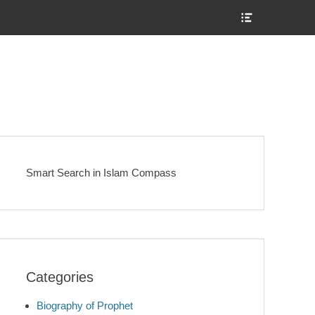
Show
Header
Sidebar
Content
Smart Search in Islam Compass
Categories
Biography of Prophet