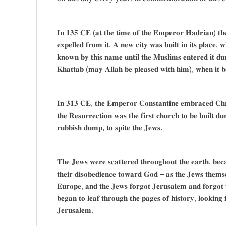
𝐈𝐧 𝟏𝟑𝟓 𝐂𝐄 (𝐚𝐭 𝐭𝐡𝐞 𝐭𝐢𝐦𝐞 𝐨𝐟 𝐭𝐡𝐞 𝐄𝐦𝐩𝐞𝐫𝐨𝐫 𝐇𝐚𝐝𝐫𝐢𝐚𝐧) 𝐭𝐡𝐞
𝐞𝐱𝐩𝐞𝐥𝐥𝐞𝐝 𝐟𝐫𝐨𝐦 𝐢𝐭. 𝐀 𝐧𝐞𝐰 𝐜𝐢𝐭𝐲 𝐰𝐚𝐬 𝐛𝐮𝐢𝐥𝐭 𝐢𝐧 𝐢𝐭𝐬 𝐩𝐥𝐚𝐜𝐞, 𝐰
𝐤𝐧𝐨𝐰𝐧 𝐛𝐲 𝐭𝐡𝐢𝐬 𝐧𝐚𝐦𝐞 𝐮𝐧𝐭𝐢𝐥 𝐭𝐡𝐞 𝐌𝐮𝐬𝐥𝐢𝐦𝐬 𝐞𝐧𝐭𝐞𝐫𝐞𝐝 𝐢𝐭 𝐝𝐮𝐫
𝐊𝐡𝐚𝐭𝐭𝐚𝐛 (𝐦𝐚𝐲 𝐀𝐥𝐥𝐚𝐡 𝐛𝐞 𝐩𝐥𝐞𝐚𝐬𝐞𝐝 𝐰𝐢𝐭𝐡 𝐡𝐢𝐦), 𝐰𝐡𝐞𝐧 𝐢𝐭 
𝐈𝐧 𝟑𝟏𝟑 𝐂𝐄, 𝐭𝐡𝐞 𝐄𝐦𝐩𝐞𝐫𝐨𝐫 𝐂𝐨𝐧𝐬𝐭𝐚𝐧𝐭𝐢𝐧𝐞 𝐞𝐦𝐛𝐫𝐚𝐜𝐞𝐝 𝐂𝐡𝐫𝐢
𝐭𝐡𝐞 𝐑𝐞𝐬𝐮𝐫𝐫𝐞𝐜𝐭𝐢𝐨𝐧 𝐰𝐚𝐬 𝐭𝐡𝐞 𝐟𝐢𝐫𝐬𝐭 𝐜𝐡𝐮𝐫𝐜𝐡 𝐭𝐨 𝐛𝐞 𝐛𝐮𝐢𝐥𝐭 𝐝
𝐫𝐮𝐛𝐛𝐢𝐬𝐡 𝐝𝐮𝐦𝐩, 𝐭𝐨 𝐬𝐩𝐢𝐭𝐞 𝐭𝐡𝐞 𝐉𝐞𝐰𝐬.
𝐓𝐡𝐞 𝐉𝐞𝐰𝐬 𝐰𝐞𝐫𝐞 𝐬𝐜𝐚𝐭𝐭𝐞𝐫𝐞𝐝 𝐭𝐡𝐫𝐨𝐮𝐠𝐡𝐨𝐮𝐭 𝐭𝐡𝐞 𝐞𝐚𝐫𝐭𝐡, 𝐛𝐞𝐜𝐚𝐮
𝐭𝐡𝐞𝐢𝐫 𝐝𝐢𝐬𝐨𝐛𝐞𝐝𝐢𝐞𝐧𝐜𝐞 𝐭𝐨𝐰𝐚𝐫𝐝 𝐆𝐨𝐝 – 𝐚𝐬 𝐭𝐡𝐞 𝐉𝐞𝐰𝐬 𝐭𝐡𝐞𝐦𝐬
𝐄𝐮𝐫𝐨𝐩𝐞, 𝐚𝐧𝐝 𝐭𝐡𝐞 𝐉𝐞𝐰𝐬 𝐟𝐨𝐫𝐠𝐨𝐭 𝐉𝐞𝐫𝐮𝐬𝐚𝐥𝐞𝐦 𝐚𝐧𝐝 𝐟𝐨𝐫𝐠𝐨𝐭 𝐭
𝐛𝐞𝐠𝐚𝐧 𝐭𝐨 𝐥𝐞𝐚𝐟 𝐭𝐡𝐫𝐨𝐮𝐠𝐡 𝐭𝐡𝐞 𝐩𝐚𝐠𝐞𝐬 𝐨𝐟 𝐡𝐢𝐬𝐭𝐨𝐫𝐲, 𝐥𝐨𝐨𝐤𝐢𝐧𝐠 
𝐉𝐞𝐫𝐮𝐬𝐚𝐥𝐞𝐦.