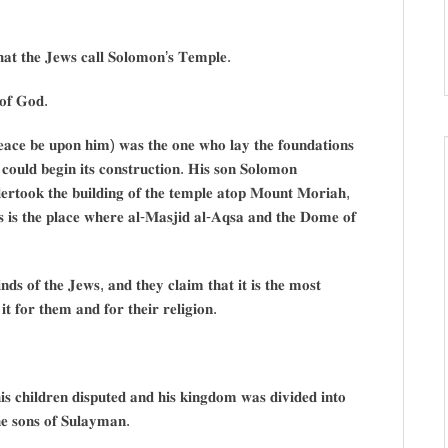
𝐡𝐚𝐭 𝐭𝐡𝐞 𝐉𝐞𝐰𝐬 𝐜𝐚𝐥𝐥 𝐒𝐨𝐥𝐨𝐦𝐨𝐧’𝐬 𝐓𝐞𝐦𝐩𝐥𝐞.
 𝐨𝐟 𝐆𝐨𝐝.
𝐚𝐜𝐞 𝐛𝐞 𝐮𝐩𝐨𝐧 𝐡𝐢𝐦) 𝐰𝐚𝐬 𝐭𝐡𝐞 𝐨𝐧𝐞 𝐰𝐡𝐨 𝐥𝐚𝐲 𝐭𝐡𝐞 𝐟𝐨𝐮𝐧𝐝𝐚𝐭𝐢𝐨𝐧𝐬
 𝐜𝐨𝐮𝐥𝐝 𝐛𝐞𝐠𝐢𝐧 𝐢𝐭𝐬 𝐜𝐨𝐧𝐬𝐭𝐫𝐮𝐜𝐭𝐢𝐨𝐧. 𝐇𝐢𝐬 𝐬𝐨𝐧 𝐒𝐨𝐥𝐨𝐦𝐨𝐧
𝐭𝐨𝐨𝐤 𝐭𝐡𝐞 𝐛𝐮𝐢𝐥𝐝𝐢𝐧𝐠 𝐨𝐟 𝐭𝐡𝐞 𝐭𝐞𝐦𝐩𝐥𝐞 𝐚𝐭𝐨𝐩 𝐌𝐨𝐮𝐧𝐭 𝐌𝐨𝐫𝐢𝐚𝐡,
𝐬 𝐢𝐬 𝐭𝐡𝐞 𝐩𝐥𝐚𝐜𝐞 𝐰𝐡𝐞𝐫𝐞 𝐚𝐥-𝐌𝐚𝐬𝐣𝐢𝐝 𝐚𝐥-𝐀𝐪𝐬𝐚 𝐚𝐧𝐝 𝐭𝐡𝐞 𝐃𝐨𝐦𝐞 𝐨𝐟
𝐧𝐝𝐬 𝐨𝐟 𝐭𝐡𝐞 𝐉𝐞𝐰𝐬, 𝐚𝐧𝐝 𝐭𝐡𝐞𝐲 𝐜𝐥𝐚𝐢𝐦 𝐭𝐡𝐚𝐭 𝐢𝐭 𝐢𝐬 𝐭𝐡𝐞 𝐦𝐨𝐬𝐭
𝐭 𝐟𝐨𝐫 𝐭𝐡𝐞𝐦 𝐚𝐧𝐝 𝐟𝐨𝐫 𝐭𝐡𝐞𝐢𝐫 𝐫𝐞𝐥𝐢𝐠𝐢𝐨𝐧.
 𝐜𝐡𝐢𝐥𝐝𝐫𝐞𝐧 𝐝𝐢𝐬𝐩𝐮𝐭𝐞𝐝 𝐚𝐧𝐝 𝐡𝐢𝐬 𝐤𝐢𝐧𝐠𝐝𝐨𝐦 𝐰𝐚𝐬 𝐝𝐢𝐯𝐢𝐝𝐞𝐝 𝐢𝐧𝐭𝐨
𝐞 𝐬𝐨𝐧𝐬 𝐨𝐟 𝐒𝐮𝐥𝐚𝐲𝐦𝐚𝐧.