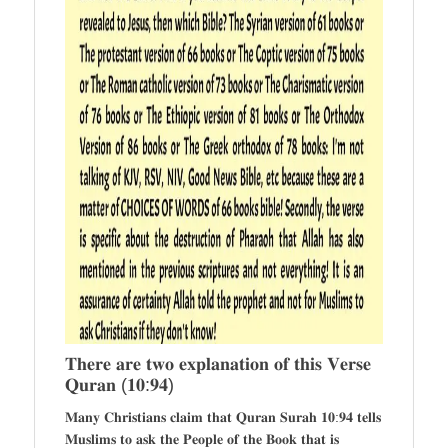
𝐓𝐡𝐞𝐫𝐞 𝐚𝐫𝐞 𝐭𝐰𝐨 𝐞𝐱𝐩𝐥𝐚𝐧𝐚𝐭𝐢𝐨𝐧 𝐨𝐟 𝐭𝐡𝐢𝐬 𝐕𝐞𝐫𝐬𝐞
𝐐𝐮𝐫𝐚𝐧 (𝟏𝟎:𝟗𝟒)
𝐌𝐚𝐧𝐲 𝐂𝐡𝐫𝐢𝐬𝐭𝐢𝐚𝐧𝐬 𝐜𝐥𝐚𝐢𝐦 𝐭𝐡𝐚𝐭 𝐐𝐮𝐫𝐚𝐧 𝐒𝐮𝐫𝐚𝐡 𝟏𝟎:𝟗𝟒 𝐭𝐞𝐥𝐥𝐬
𝐌𝐮𝐬𝐥𝐢𝐦𝐬 𝐭𝐨 𝐚𝐬𝐤 𝐭𝐡𝐞 𝐏𝐞𝐨𝐩𝐥𝐞 𝐨𝐟 𝐭𝐡𝐞 𝐁𝐨𝐨𝐤 𝐭𝐡𝐚𝐭 𝐢𝐬