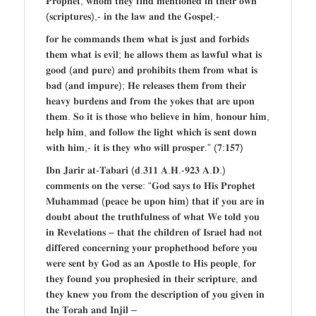
𝐏𝐫𝐨𝐩𝐡𝐞𝐭, 𝐰𝐡𝐨𝐦 𝐭𝐡𝐞𝐲 𝐟𝐢𝐧𝐝 𝐦𝐞𝐧𝐭𝐢𝐨𝐧𝐞𝐝 𝐢𝐧 𝐭𝐡𝐞𝐢𝐫 𝐨𝐰𝐧
(𝐬𝐜𝐫𝐢𝐩𝐭𝐮𝐫𝐞𝐬),- 𝐢𝐧 𝐭𝐡𝐞 𝐥𝐚𝐰 𝐚𝐧𝐝 𝐭𝐡𝐞 𝐆𝐨𝐬𝐩𝐞𝐥;-
𝐟𝐨𝐫 𝐡𝐞 𝐜𝐨𝐦𝐦𝐚𝐧𝐝𝐬 𝐭𝐡𝐞𝐦 𝐰𝐡𝐚𝐭 𝐢𝐬 𝐣𝐮𝐬𝐭 𝐚𝐧𝐝 𝐟𝐨𝐫𝐛𝐢𝐝𝐬
𝐭𝐡𝐞𝐦 𝐰𝐡𝐚𝐭 𝐢𝐬 𝐞𝐯𝐢𝐥; 𝐡𝐞 𝐚𝐥𝐥𝐨𝐰𝐬 𝐭𝐡𝐞𝐦 𝐚𝐬 𝐥𝐚𝐰𝐟𝐮𝐥 𝐰𝐡𝐚𝐭 𝐢𝐬
𝐠𝐨𝐨𝐝 (𝐚𝐧𝐝 𝐩𝐮𝐫𝐞) 𝐚𝐧𝐝 𝐩𝐫𝐨𝐡𝐢𝐛𝐢𝐭𝐬 𝐭𝐡𝐞𝐦 𝐟𝐫𝐨𝐦 𝐰𝐡𝐚𝐭 𝐢𝐬
𝐛𝐚𝐝 (𝐚𝐧𝐝 𝐢𝐦𝐩𝐮𝐫𝐞); 𝐇𝐞 𝐫𝐞𝐥𝐞𝐚𝐬𝐞𝐬 𝐭𝐡𝐞𝐦 𝐟𝐫𝐨𝐦 𝐭𝐡𝐞𝐢𝐫
𝐡𝐞𝐚𝐯𝐲 𝐛𝐮𝐫𝐝𝐞𝐧𝐬 𝐚𝐧𝐝 𝐟𝐫𝐨𝐦 𝐭𝐡𝐞 𝐲𝐨𝐤𝐞𝐬 𝐭𝐡𝐚𝐭 𝐚𝐫𝐞 𝐮𝐩𝐨𝐧
𝐭𝐡𝐞𝐦. 𝐒𝐨 𝐢𝐭 𝐢𝐬 𝐭𝐡𝐨𝐬𝐞 𝐰𝐡𝐨 𝐛𝐞𝐥𝐢𝐞𝐯𝐞 𝐢𝐧 𝐡𝐢𝐦, 𝐡𝐨𝐧𝐨𝐮𝐫 𝐡𝐢𝐦,
𝐡𝐞𝐥𝐩 𝐡𝐢𝐦, 𝐚𝐧𝐝 𝐟𝐨𝐥𝐥𝐨𝐰 𝐭𝐡𝐞 𝐥𝐢𝐠𝐡𝐭 𝐰𝐡𝐢𝐜𝐡 𝐢𝐬 𝐬𝐞𝐧𝐭 𝐝𝐨𝐰𝐧
𝐰𝐢𝐭𝐡 𝐡𝐢𝐦,- 𝐢𝐭 𝐢𝐬 𝐭𝐡𝐞𝐲 𝐰𝐡𝐨 𝐰𝐢𝐥𝐥 𝐩𝐫𝐨𝐬𝐩𝐞𝐫.” (𝟕:𝟏𝟓𝟕)
𝐈𝐛𝐧 𝐉𝐚𝐫𝐢𝐫 𝐚𝐭-𝐓𝐚𝐛𝐚𝐫𝐢 (𝐝.𝟑𝟏𝟏 𝐀.𝐇.-𝟗𝟐𝟑 𝐀.𝐃.)
𝐜𝐨𝐦𝐦𝐞𝐧𝐭𝐬 𝐨𝐧 𝐭𝐡𝐞 𝐯𝐞𝐫𝐬𝐞: “𝐆𝐨𝐝 𝐬𝐚𝐲𝐬 𝐭𝐨 𝐇𝐢𝐬 𝐏𝐫𝐨𝐩𝐡𝐞𝐭
𝐌𝐮𝐡𝐚𝐦𝐦𝐚𝐝 (𝐩𝐞𝐚𝐜𝐞 𝐛𝐞 𝐮𝐩𝐨𝐧 𝐡𝐢𝐦) 𝐭𝐡𝐚𝐭 𝐢𝐟 𝐲𝐨𝐮 𝐚𝐫𝐞 𝐢𝐧
𝐝𝐨𝐮𝐛𝐭 𝐚𝐛𝐨𝐮𝐭 𝐭𝐡𝐞 𝐭𝐫𝐮𝐭𝐡𝐟𝐮𝐥𝐧𝐞𝐬𝐬 𝐨𝐟 𝐰𝐡𝐚𝐭 𝐖𝐞 𝐭𝐨𝐥𝐝 𝐲𝐨𝐮
𝐢𝐧 𝐑𝐞𝐯𝐞𝐥𝐚𝐭𝐢𝐨𝐧𝐬 – 𝐭𝐡𝐚𝐭 𝐭𝐡𝐞 𝐜𝐡𝐢𝐥𝐝𝐫𝐞𝐧 𝐨𝐟 𝐈𝐬𝐫𝐚𝐞𝐥 𝐡𝐚𝐝 𝐧𝐨𝐭
𝐝𝐢𝐟𝐟𝐞𝐫𝐞𝐝 𝐜𝐨𝐧𝐜𝐞𝐫𝐧𝐢𝐧𝐠 𝐲𝐨𝐮𝐫 𝐩𝐫𝐨𝐩𝐡𝐞𝐭𝐡𝐨𝐨𝐝 𝐛𝐞𝐟𝐨𝐫𝐞 𝐲𝐨𝐮
𝐰𝐞𝐫𝐞 𝐬𝐞𝐧𝐭 𝐛𝐲 𝐆𝐨𝐝 𝐚𝐬 𝐚𝐧 𝐀𝐩𝐨𝐬𝐭𝐥𝐞 𝐭𝐨 𝐇𝐢𝐬 𝐩𝐞𝐨𝐩𝐥𝐞, 𝐟𝐨𝐫
𝐭𝐡𝐞𝐲 𝐟𝐨𝐮𝐧𝐝 𝐲𝐨𝐮 𝐩𝐫𝐨𝐩𝐡𝐞𝐬𝐢𝐞𝐝 𝐢𝐧 𝐭𝐡𝐞𝐢𝐫 𝐬𝐜𝐫𝐢𝐩𝐭𝐮𝐫𝐞, 𝐚𝐧𝐝
𝐭𝐡𝐞𝐲 𝐤𝐧𝐞𝐰 𝐲𝐨𝐮 𝐟𝐫𝐨𝐦 𝐭𝐡𝐞 𝐝𝐞𝐬𝐜𝐫𝐢𝐩𝐭𝐢𝐨𝐧 𝐨𝐟 𝐲𝐨𝐮 𝐠𝐢𝐯𝐞𝐧 𝐢𝐧
𝐭𝐡𝐞 𝐓𝐨𝐫𝐚𝐡 𝐚𝐧𝐝 𝐈𝐧𝐣𝐢𝐥 –