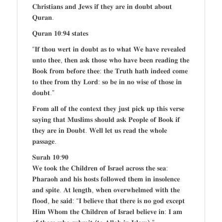
𝐂𝐡𝐫𝐢𝐬𝐭𝐢𝐚𝐧𝐬 𝐚𝐧𝐝 𝐉𝐞𝐰𝐬 𝐢𝐟 𝐭𝐡𝐞𝐲 𝐚𝐫𝐞 𝐢𝐧 𝐝𝐨𝐮𝐛𝐭 𝐚𝐛𝐨𝐮𝐭
𝐐𝐮𝐫𝐚𝐧.
𝐐𝐮𝐫𝐚𝐧 𝟏𝟎:𝟗𝟒 𝐬𝐭𝐚𝐭𝐞𝐬
“𝐈𝐟 𝐭𝐡𝐨𝐮 𝐰𝐞𝐫𝐭 𝐢𝐧 𝐝𝐨𝐮𝐛𝐭 𝐚𝐬 𝐭𝐨 𝐰𝐡𝐚𝐭 𝐖𝐞 𝐡𝐚𝐯𝐞 𝐫𝐞𝐯𝐞𝐚𝐥𝐞𝐝
𝐮𝐧𝐭𝐨 𝐭𝐡𝐞𝐞, 𝐭𝐡𝐞𝐧 𝐚𝐬𝐤 𝐭𝐡𝐨𝐬𝐞 𝐰𝐡𝐨 𝐡𝐚𝐯𝐞 𝐛𝐞𝐞𝐧 𝐫𝐞𝐚𝐝𝐢𝐧𝐠 𝐭𝐡𝐞
𝐁𝐨𝐨𝐤 𝐟𝐫𝐨𝐦 𝐛𝐞𝐟𝐨𝐫𝐞 𝐭𝐡𝐞𝐞: 𝐭𝐡𝐞 𝐓𝐫𝐮𝐭𝐡 𝐡𝐚𝐭𝐡 𝐢𝐧𝐝𝐞𝐞𝐝 𝐜𝐨𝐦𝐞
𝐭𝐨 𝐭𝐡𝐞𝐞 𝐟𝐫𝐨𝐦 𝐭𝐡𝐲 𝐋𝐨𝐫𝐝: 𝐬𝐨 𝐛𝐞 𝐢𝐧 𝐧𝐨 𝐰𝐢𝐬𝐞 𝐨𝐟 𝐭𝐡𝐨𝐬𝐞 𝐢𝐧
𝐝𝐨𝐮𝐛𝐭.”
𝐅𝐫𝐨𝐦 𝐚𝐥𝐥 𝐨𝐟 𝐭𝐡𝐞 𝐜𝐨𝐧𝐭𝐞𝐱𝐭 𝐭𝐡𝐞𝐲 𝐣𝐮𝐬𝐭 𝐩𝐢𝐜𝐤 𝐮𝐩 𝐭𝐡𝐢𝐬 𝐯𝐞𝐫𝐬𝐞
𝐬𝐚𝐲𝐢𝐧𝐠 𝐭𝐡𝐚𝐭 𝐌𝐮𝐬𝐥𝐢𝐦𝐬 𝐬𝐡𝐨𝐮𝐥𝐝 𝐚𝐬𝐤 𝐏𝐞𝐨𝐩𝐥𝐞 𝐨𝐟 𝐁𝐨𝐨𝐤 𝐢𝐟
𝐭𝐡𝐞𝐲 𝐚𝐫𝐞 𝐢𝐧 𝐃𝐨𝐮𝐛𝐭. 𝐖𝐞𝐥𝐥 𝐥𝐞𝐭 𝐮𝐬 𝐫𝐞𝐚𝐝 𝐭𝐡𝐞 𝐰𝐡𝐨𝐥𝐞
𝐩𝐚𝐬𝐬𝐚𝐠𝐞.
𝐒𝐮𝐫𝐚𝐡 𝟏𝟎:𝟗𝟎
𝐖𝐞 𝐭𝐨𝐨𝐤 𝐭𝐡𝐞 𝐂𝐡𝐢𝐥𝐝𝐫𝐞𝐧 𝐨𝐟 𝐈𝐬𝐫𝐚𝐞𝐥 𝐚𝐜𝐫𝐨𝐬𝐬 𝐭𝐡𝐞 𝐬𝐞𝐚:
𝐏𝐡𝐚𝐫𝐚𝐨𝐡 𝐚𝐧𝐝 𝐡𝐢𝐬 𝐡𝐨𝐬𝐭𝐬 𝐟𝐨𝐥𝐥𝐨𝐰𝐞𝐝 𝐭𝐡𝐞𝐦 𝐢𝐧 𝐢𝐧𝐬𝐨𝐥𝐞𝐧𝐜𝐞
𝐚𝐧𝐝 𝐬𝐩𝐢𝐭𝐞. 𝐀𝐭 𝐥𝐞𝐧𝐠𝐭𝐡, 𝐰𝐡𝐞𝐧 𝐨𝐯𝐞𝐫𝐰𝐡𝐞𝐥𝐦𝐞𝐝 𝐰𝐢𝐭𝐡 𝐭𝐡𝐞
𝐟𝐥𝐨𝐨𝐝, 𝐡𝐞 𝐬𝐚𝐢𝐝: “𝐈 𝐛𝐞𝐥𝐢𝐞𝐯𝐞 𝐭𝐡𝐚𝐭 𝐭𝐡𝐞𝐫𝐞 𝐢𝐬 𝐧𝐨 𝐠𝐨𝐝 𝐞𝐱𝐜𝐞𝐩𝐭
𝐇𝐢𝐦 𝐖𝐡𝐨𝐦 𝐭𝐡𝐞 𝐂𝐡𝐢𝐥𝐝𝐫𝐞𝐧 𝐨𝐟 𝐈𝐬𝐫𝐚𝐞𝐥 𝐛𝐞𝐥𝐢𝐞𝐯𝐞 𝐢𝐧: 𝐈 𝐚𝐦