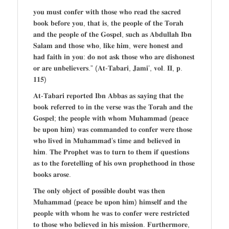
𝐲𝐨𝐮 𝐦𝐮𝐬𝐭 𝐜𝐨𝐧𝐟𝐞𝐫 𝐰𝐢𝐭𝐡 𝐭𝐡𝐨𝐬𝐞 𝐰𝐡𝐨 𝐫𝐞𝐚𝐝 𝐭𝐡𝐞 𝐬𝐚𝐜𝐫𝐞𝐝
𝐛𝐨𝐨𝐤 𝐛𝐞𝐟𝐨𝐫𝐞 𝐲𝐨𝐮, 𝐭𝐡𝐚𝐭 𝐢𝐬, 𝐭𝐡𝐞 𝐩𝐞𝐨𝐩𝐥𝐞 𝐨𝐟 𝐭𝐡𝐞 𝐓𝐨𝐫𝐚𝐡
𝐚𝐧𝐝 𝐭𝐡𝐞 𝐩𝐞𝐨𝐩𝐥𝐞 𝐨𝐟 𝐭𝐡𝐞 𝐆𝐨𝐬𝐩𝐞𝐥, 𝐬𝐮𝐜𝐡 𝐚𝐬 𝐀𝐛𝐝𝐮𝐥𝐥𝐚𝐡 𝐈𝐛𝐧
𝐒𝐚𝐥𝐚𝐦 𝐚𝐧𝐝 𝐭𝐡𝐨𝐬𝐞 𝐰𝐡𝐨, 𝐥𝐢𝐤𝐞 𝐡𝐢𝐦, 𝐰𝐞𝐫𝐞 𝐡𝐨𝐧𝐞𝐬𝐭 𝐚𝐧𝐝
𝐡𝐚𝐝 𝐟𝐚𝐢𝐭𝐡 𝐢𝐧 𝐲𝐨𝐮: 𝐝𝐨 𝐧𝐨𝐭 𝐚𝐬𝐤 𝐭𝐡𝐨𝐬𝐞 𝐰𝐡𝐨 𝐚𝐫𝐞 𝐝𝐢𝐬𝐡𝐨𝐧𝐞𝐬𝐭
𝐨𝐫 𝐚𝐫𝐞 𝐮𝐧𝐛𝐞𝐥𝐢𝐞𝐯𝐞𝐫𝐬.” (𝐀𝐭-𝐓𝐚𝐛𝐚𝐫𝐢, 𝐉𝐚𝐦𝐢’, 𝐯𝐨𝐥. 𝐈𝐈, 𝐩.
𝟏𝟏𝟓)
𝐀𝐭-𝐓𝐚𝐛𝐚𝐫𝐢 𝐫𝐞𝐩𝐨𝐫𝐭𝐞𝐝 𝐈𝐛𝐧 𝐀𝐛𝐛𝐚𝐬 𝐚𝐬 𝐬𝐚𝐲𝐢𝐧𝐠 𝐭𝐡𝐚𝐭 𝐭𝐡𝐞
𝐛𝐨𝐨𝐤 𝐫𝐞𝐟𝐞𝐫𝐫𝐞𝐝 𝐭𝐨 𝐢𝐧 𝐭𝐡𝐞 𝐯𝐞𝐫𝐬𝐞 𝐰𝐚𝐬 𝐭𝐡𝐞 𝐓𝐨𝐫𝐚𝐡 𝐚𝐧𝐝 𝐭𝐡𝐞
𝐆𝐨𝐬𝐩𝐞𝐥; 𝐭𝐡𝐞 𝐩𝐞𝐨𝐩𝐥𝐞 𝐰𝐢𝐭𝐡 𝐰𝐡𝐨𝐦 𝐌𝐮𝐡𝐚𝐦𝐦𝐚𝐝 (𝐩𝐞𝐚𝐜𝐞
𝐛𝐞 𝐮𝐩𝐨𝐧 𝐡𝐢𝐦) 𝐰𝐚𝐬 𝐜𝐨𝐦𝐦𝐚𝐧𝐝𝐞𝐝 𝐭𝐨 𝐜𝐨𝐧𝐟𝐞𝐫 𝐰𝐞𝐫𝐞 𝐭𝐡𝐨𝐬𝐞
𝐰𝐡𝐨 𝐥𝐢𝐯𝐞𝐝 𝐢𝐧 𝐌𝐮𝐡𝐚𝐦𝐦𝐚𝐝’𝐬 𝐭𝐢𝐦𝐞 𝐚𝐧𝐝 𝐛𝐞𝐥𝐢𝐞𝐯𝐞𝐝 𝐢𝐧
𝐡𝐢𝐦. 𝐓𝐡𝐞 𝐏𝐫𝐨𝐩𝐡𝐞𝐭 𝐰𝐚𝐬 𝐭𝐨 𝐭𝐮𝐫𝐧 𝐭𝐨 𝐭𝐡𝐞𝐦 𝐢𝐟 𝐪𝐮𝐞𝐬𝐭𝐢𝐨𝐧𝐬
𝐚𝐬 𝐭𝐨 𝐭𝐡𝐞 𝐟𝐨𝐫𝐞𝐭𝐞𝐥𝐥𝐢𝐧𝐠 𝐨𝐟 𝐡𝐢𝐬 𝐨𝐰𝐧 𝐩𝐫𝐨𝐩𝐡𝐞𝐭𝐡𝐨𝐨𝐝 𝐢𝐧 𝐭𝐡𝐨𝐬𝐞
𝐛𝐨𝐨𝐤𝐬 𝐚𝐫𝐨𝐬𝐞.
𝐓𝐡𝐞 𝐨𝐧𝐥𝐲 𝐨𝐛𝐣𝐞𝐜𝐭 𝐨𝐟 𝐩𝐨𝐬𝐬𝐢𝐛𝐥𝐞 𝐝𝐨𝐮𝐛𝐭 𝐰𝐚𝐬 𝐭𝐡𝐞𝐧
𝐌𝐮𝐡𝐚𝐦𝐦𝐚𝐝 (𝐩𝐞𝐚𝐜𝐞 𝐛𝐞 𝐮𝐩𝐨𝐧 𝐡𝐢𝐦) 𝐡𝐢𝐦𝐬𝐞𝐥𝐟 𝐚𝐧𝐝 𝐭𝐡𝐞
𝐩𝐞𝐨𝐩𝐥𝐞 𝐰𝐢𝐭𝐡 𝐰𝐡𝐨𝐦 𝐡𝐞 𝐰𝐚𝐬 𝐭𝐨 𝐜𝐨𝐧𝐟𝐞𝐫 𝐰𝐞𝐫𝐞 𝐫𝐞𝐬𝐭𝐫𝐢𝐜𝐭𝐞𝐝
𝐭𝐨 𝐭𝐡𝐨𝐬𝐞 𝐰𝐡𝐨 𝐛𝐞𝐥𝐢𝐞𝐯𝐞𝐝 𝐢𝐧 𝐡𝐢𝐬 𝐦𝐢𝐬𝐬𝐢𝐨𝐧. 𝐅𝐮𝐫𝐭𝐡𝐞𝐫𝐦𝐨𝐫𝐞,