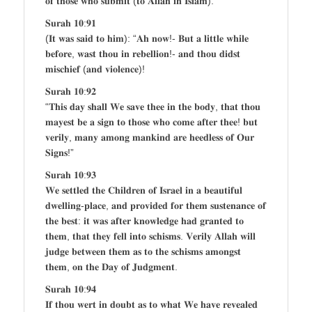
𝐨𝐟 𝐭𝐡𝐨𝐬𝐞 𝐰𝐡𝐨 𝐬𝐮𝐛𝐦𝐢𝐭 (𝐭𝐨 𝐀𝐥𝐥𝐚𝐡 𝐢𝐧 𝐈𝐬𝐥𝐚𝐦).”
𝐒𝐮𝐫𝐚𝐡 𝟏𝟎:𝟗𝟏
(𝐈𝐭 𝐰𝐚𝐬 𝐬𝐚𝐢𝐝 𝐭𝐨 𝐡𝐢𝐦): “𝐀𝐡 𝐧𝐨𝐰!- 𝐁𝐮𝐭 𝐚 𝐥𝐢𝐭𝐭𝐥𝐞 𝐰𝐡𝐢𝐥𝐞
𝐛𝐞𝐟𝐨𝐫𝐞, 𝐰𝐚𝐬𝐭 𝐭𝐡𝐨𝐮 𝐢𝐧 𝐫𝐞𝐛𝐞𝐥𝐥𝐢𝐨𝐧!- 𝐚𝐧𝐝 𝐭𝐡𝐨𝐮 𝐝𝐢𝐝𝐬𝐭
𝐦𝐢𝐬𝐜𝐡𝐢𝐞𝐟 (𝐚𝐧𝐝 𝐯𝐢𝐨𝐥𝐞𝐧𝐜𝐞)!
𝐒𝐮𝐫𝐚𝐡 𝟏𝟎:𝟗𝟐
“𝐓𝐡𝐢𝐬 𝐝𝐚𝐲 𝐬𝐡𝐚𝐥𝐥 𝐖𝐞 𝐬𝐚𝐯𝐞 𝐭𝐡𝐞𝐞 𝐢𝐧 𝐭𝐡𝐞 𝐛𝐨𝐝𝐲, 𝐭𝐡𝐚𝐭 𝐭𝐡𝐨𝐮
𝐦𝐚𝐲𝐞𝐬𝐭 𝐛𝐞 𝐚 𝐬𝐢𝐠𝐧 𝐭𝐨 𝐭𝐡𝐨𝐬𝐞 𝐰𝐡𝐨 𝐜𝐨𝐦𝐞 𝐚𝐟𝐭𝐞𝐫 𝐭𝐡𝐞𝐞! 𝐛𝐮𝐭
𝐯𝐞𝐫𝐢𝐥𝐲, 𝐦𝐚𝐧𝐲 𝐚𝐦𝐨𝐧𝐠 𝐦𝐚𝐧𝐤𝐢𝐧𝐝 𝐚𝐫𝐞 𝐡𝐞𝐞𝐝𝐥𝐞𝐬𝐬 𝐨𝐟 𝐎𝐮𝐫
𝐒𝐢𝐠𝐧𝐬!”
𝐒𝐮𝐫𝐚𝐡 𝟏𝟎:𝟗𝟑
𝐖𝐞 𝐬𝐞𝐭𝐭𝐥𝐞𝐝 𝐭𝐡𝐞 𝐂𝐡𝐢𝐥𝐝𝐫𝐞𝐧 𝐨𝐟 𝐈𝐬𝐫𝐚𝐞𝐥 𝐢𝐧 𝐚 𝐛𝐞𝐚𝐮𝐭𝐢𝐟𝐮𝐥
𝐝𝐰𝐞𝐥𝐥𝐢𝐧𝐠-𝐩𝐥𝐚𝐜𝐞, 𝐚𝐧𝐝 𝐩𝐫𝐨𝐯𝐢𝐝𝐞𝐝 𝐟𝐨𝐫 𝐭𝐡𝐞𝐦 𝐬𝐮𝐬𝐭𝐞𝐧𝐚𝐧𝐜𝐞 𝐨𝐟
𝐭𝐡𝐞 𝐛𝐞𝐬𝐭: 𝐢𝐭 𝐰𝐚𝐬 𝐚𝐟𝐭𝐞𝐫 𝐤𝐧𝐨𝐰𝐥𝐞𝐝𝐠𝐞 𝐡𝐚𝐝 𝐠𝐫𝐚𝐧𝐭𝐞𝐝 𝐭𝐨
𝐭𝐡𝐞𝐦, 𝐭𝐡𝐚𝐭 𝐭𝐡𝐞𝐲 𝐟𝐞𝐥𝐥 𝐢𝐧𝐭𝐨 𝐬𝐜𝐡𝐢𝐬𝐦𝐬. 𝐕𝐞𝐫𝐢𝐥𝐲 𝐀𝐥𝐥𝐚𝐡 𝐰𝐢𝐥𝐥
𝐣𝐮𝐝𝐠𝐞 𝐛𝐞𝐭𝐰𝐞𝐞𝐧 𝐭𝐡𝐞𝐦 𝐚𝐬 𝐭𝐨 𝐭𝐡𝐞 𝐬𝐜𝐡𝐢𝐬𝐦𝐬 𝐚𝐦𝐨𝐧𝐠𝐬𝐭
𝐭𝐡𝐞𝐦, 𝐨𝐧 𝐭𝐡𝐞 𝐃𝐚𝐲 𝐨𝐟 𝐉𝐮𝐝𝐠𝐦𝐞𝐧𝐭.
𝐒𝐮𝐫𝐚𝐡 𝟏𝟎:𝟗𝟒
𝐈𝐟 𝐭𝐡𝐨𝐮 𝐰𝐞𝐫𝐭 𝐢𝐧 𝐝𝐨𝐮𝐛𝐭 𝐚𝐬 𝐭𝐨 𝐰𝐡𝐚𝐭 𝐖𝐞 𝐡𝐚𝐯𝐞 𝐫𝐞𝐯𝐞𝐚𝐥𝐞𝐝