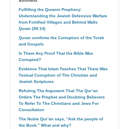
𝐑𝐞𝐟𝐞𝐫𝐞𝐧𝐜𝐞𝐬:
Fulfilling the Quranic Prophecy:
Understanding the Jewish Defensive Warfare
from Fortified Villages and Behind Walls
Quran (59:14)
Quran confirms the Corruption of the Torah
and Gospels
Is There Any Proof That the Bible Was
Corrupted?
Evidence That Islam Teaches That There Was
Textual Corruption of The Christian and
Jewish Scriptures
Refuting The Argument That The Qur’an
Orders The Prophet and Doubting Believers
To Refer To The Christians and
Jews
For
Consultation
The Noble Qur’an says, “Ask the people of
the Book.” What and why?