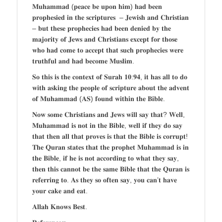
𝐌𝐮𝐡𝐚𝐦𝐦𝐚𝐝 (𝐩𝐞𝐚𝐜𝐞 𝐛𝐞 𝐮𝐩𝐨𝐧 𝐡𝐢𝐦) 𝐡𝐚𝐝 𝐛𝐞𝐞𝐧
𝐩𝐫𝐨𝐩𝐡𝐞𝐬𝐢𝐞𝐝 𝐢𝐧 𝐭𝐡𝐞 𝐬𝐜𝐫𝐢𝐩𝐭𝐮𝐫𝐞𝐬 – 𝐉𝐞𝐰𝐢𝐬𝐡 𝐚𝐧𝐝 𝐂𝐡𝐫𝐢𝐬𝐭𝐢𝐚𝐧
– 𝐛𝐮𝐭 𝐭𝐡𝐞𝐬𝐞 𝐩𝐫𝐨𝐩𝐡𝐞𝐜𝐢𝐞𝐬 𝐡𝐚𝐝 𝐛𝐞𝐞𝐧 𝐝𝐞𝐧𝐢𝐞𝐝 𝐛𝐲 𝐭𝐡𝐞
𝐦𝐚𝐣𝐨𝐫𝐢𝐭𝐲 𝐨𝐟 𝐉𝐞𝐰𝐬 𝐚𝐧𝐝 𝐂𝐡𝐫𝐢𝐬𝐭𝐢𝐚𝐧𝐬 𝐞𝐱𝐜𝐞𝐩𝐭 𝐟𝐨𝐫 𝐭𝐡𝐨𝐬𝐞
𝐰𝐡𝐨 𝐡𝐚𝐝 𝐜𝐨𝐦𝐞 𝐭𝐨 𝐚𝐜𝐜𝐞𝐩𝐭 𝐭𝐡𝐚𝐭 𝐬𝐮𝐜𝐡 𝐩𝐫𝐨𝐩𝐡𝐞𝐜𝐢𝐞𝐬 𝐰𝐞𝐫𝐞
𝐭𝐫𝐮𝐭𝐡𝐟𝐮𝐥 𝐚𝐧𝐝 𝐡𝐚𝐝 𝐛𝐞𝐜𝐨𝐦𝐞 𝐌𝐮𝐬𝐥𝐢𝐦.
𝐒𝐨 𝐭𝐡𝐢𝐬 𝐢𝐬 𝐭𝐡𝐞 𝐜𝐨𝐧𝐭𝐞𝐱𝐭 𝐨𝐟 𝐒𝐮𝐫𝐚𝐡 𝟏𝟎:𝟗𝟒, 𝐢𝐭 𝐡𝐚𝐬 𝐚𝐥𝐥 𝐭𝐨 𝐝𝐨
𝐰𝐢𝐭𝐡 𝐚𝐬𝐤𝐢𝐧𝐠 𝐭𝐡𝐞 𝐩𝐞𝐨𝐩𝐥𝐞 𝐨𝐟 𝐬𝐜𝐫𝐢𝐩𝐭𝐮𝐫𝐞 𝐚𝐛𝐨𝐮𝐭 𝐭𝐡𝐞 𝐚𝐝𝐯𝐞𝐧𝐭
𝐨𝐟 𝐌𝐮𝐡𝐚𝐦𝐦𝐚𝐝 (𝐀𝐒) 𝐟𝐨𝐮𝐧𝐝 𝐰𝐢𝐭𝐡𝐢𝐧 𝐭𝐡𝐞 𝐁𝐢𝐛𝐥𝐞.
𝐍𝐨𝐰 𝐬𝐨𝐦𝐞 𝐂𝐡𝐫𝐢𝐬𝐭𝐢𝐚𝐧𝐬 𝐚𝐧𝐝 𝐉𝐞𝐰𝐬 𝐰𝐢𝐥𝐥 𝐬𝐚𝐲 𝐭𝐡𝐚𝐭? 𝐖𝐞𝐥𝐥,
𝐌𝐮𝐡𝐚𝐦𝐦𝐚𝐝 𝐢𝐬 𝐧𝐨𝐭 𝐢𝐧 𝐭𝐡𝐞 𝐁𝐢𝐛𝐥𝐞, 𝐰𝐞𝐥𝐥 𝐢𝐟 𝐭𝐡𝐞𝐲 𝐝𝐨 𝐬𝐚𝐲
𝐭𝐡𝐚𝐭 𝐭𝐡𝐞𝐧 𝐚𝐥𝐥 𝐭𝐡𝐚𝐭 𝐩𝐫𝐨𝐯𝐞𝐬 𝐢𝐬 𝐭𝐡𝐚𝐭 𝐭𝐡𝐞 𝐁𝐢𝐛𝐥𝐞 𝐢𝐬 𝐜𝐨𝐫𝐫𝐮𝐩𝐭!
𝐓𝐡𝐞 𝐐𝐮𝐫𝐚𝐧 𝐬𝐭𝐚𝐭𝐞𝐬 𝐭𝐡𝐚𝐭 𝐭𝐡𝐞 𝐩𝐫𝐨𝐩𝐡𝐞𝐭 𝐌𝐮𝐡𝐚𝐦𝐦𝐚𝐝 𝐢𝐬 𝐢𝐧
𝐭𝐡𝐞 𝐁𝐢𝐛𝐥𝐞, 𝐢𝐟 𝐡𝐞 𝐢𝐬 𝐧𝐨𝐭 𝐚𝐜𝐜𝐨𝐫𝐝𝐢𝐧𝐠 𝐭𝐨 𝐰𝐡𝐚𝐭 𝐭𝐡𝐞𝐲 𝐬𝐚𝐲,
𝐭𝐡𝐞𝐧 𝐭𝐡𝐢𝐬 𝐜𝐚𝐧𝐧𝐨𝐭 𝐛𝐞 𝐭𝐡𝐞 𝐬𝐚𝐦𝐞 𝐁𝐢𝐛𝐥𝐞 𝐭𝐡𝐚𝐭 𝐭𝐡𝐞 𝐐𝐮𝐫𝐚𝐧 𝐢𝐬
𝐫𝐞𝐟𝐞𝐫𝐫𝐢𝐧𝐠 𝐭𝐨. 𝐀𝐬 𝐭𝐡𝐞𝐲 𝐬𝐨 𝐨𝐟𝐭𝐞𝐧 𝐬𝐚𝐲, 𝐲𝐨𝐮 𝐜𝐚𝐧’𝐭 𝐡𝐚𝐯𝐞
𝐲𝐨𝐮𝐫 𝐜𝐚𝐤𝐞 𝐚𝐧𝐝 𝐞𝐚𝐭.
𝐀𝐥𝐥𝐚𝐡 𝐊𝐧𝐨𝐰𝐬 𝐁𝐞𝐬𝐭.