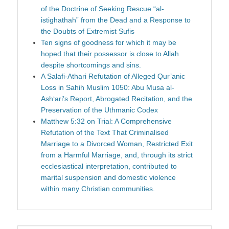
of the Doctrine of Seeking Rescue “al-
istighathah” from the Dead and a Response to
the Doubts of Extremist Sufis
Ten signs of goodness for which it may be
hoped that their possessor is close to Allah
despite shortcomings and sins.
A Salafi-Athari Refutation of Alleged Qur’anic
Loss in Sahih Muslim 1050: Abu Musa al-
Ash‘ari’s Report, Abrogated Recitation, and the
Preservation of the Uthmanic Codex
Matthew 5:32 on Trial: A Comprehensive
Refutation of the Text That Criminalised
Marriage to a Divorced Woman, Restricted Exit
from a Harmful Marriage, and, through its strict
ecclesiastical interpretation, contributed to
marital suspension and domestic violence
within many Christian communities.