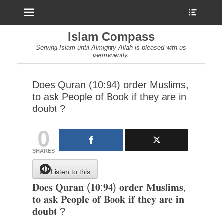
Menu
Show
Heade
Sideb
Islam Compass
Conte
Serving Islam until Almighty Allah is pleased with us
permanently.
Does Quran (10:94) order Muslims,
to ask People of Book if they are in
doubt ?
0
SHARES
Listen to this
𝐃𝐨𝐞𝐬 𝐐𝐮𝐫𝐚𝐧 (𝟏𝟎:𝟗𝟒) 𝐨𝐫𝐝𝐞𝐫 𝐌𝐮𝐬𝐥𝐢𝐦𝐬,
𝐭𝐨 𝐚𝐬𝐤 𝐏𝐞𝐨𝐩𝐥𝐞 𝐨𝐟 𝐁𝐨𝐨𝐤 𝐢𝐟 𝐭𝐡𝐞𝐲 𝐚𝐫𝐞 𝐢𝐧
𝐝𝐨𝐮𝐛𝐭 ?