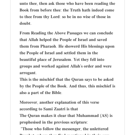
𝐮𝐧𝐭𝐨 𝐭𝐡𝐞𝐞, 𝐭𝐡𝐞𝐧 𝐚𝐬𝐤 𝐭𝐡𝐨𝐬𝐞 𝐰𝐡𝐨 𝐡𝐚𝐯𝐞 𝐛𝐞𝐞𝐧 𝐫𝐞𝐚𝐝𝐢𝐧𝐠 𝐭𝐡𝐞
𝐁𝐨𝐨𝐤 𝐟𝐫𝐨𝐦 𝐛𝐞𝐟𝐨𝐫𝐞 𝐭𝐡𝐞𝐞: 𝐭𝐡𝐞 𝐓𝐫𝐮𝐭𝐡 𝐡𝐚𝐭𝐡 𝐢𝐧𝐝𝐞𝐞𝐝 𝐜𝐨𝐦𝐞
𝐭𝐨 𝐭𝐡𝐞𝐞 𝐟𝐫𝐨𝐦 𝐭𝐡𝐲 𝐋𝐨𝐫𝐝: 𝐬𝐨 𝐛𝐞 𝐢𝐧 𝐧𝐨 𝐰𝐢𝐬𝐞 𝐨𝐟 𝐭𝐡𝐨𝐬𝐞 𝐢𝐧
𝐝𝐨𝐮𝐛𝐭.
𝐅𝐫𝐨𝐦 𝐑𝐞𝐚𝐝𝐢𝐧𝐠 𝐭𝐡𝐞 𝐀𝐛𝐨𝐯𝐞 𝐏𝐚𝐬𝐬𝐚𝐠𝐞𝐬 𝐰𝐞 𝐜𝐚𝐧 𝐜𝐨𝐧𝐜𝐥𝐮𝐝𝐞
𝐭𝐡𝐚𝐭 𝐀𝐥𝐥𝐚𝐡 𝐡𝐞𝐥𝐩𝐞𝐝 𝐭𝐡𝐞 𝐏𝐞𝐨𝐩𝐥𝐞 𝐨𝐟 𝐈𝐬𝐫𝐚𝐞𝐥 𝐚𝐧𝐝 𝐬𝐚𝐯𝐞𝐝
𝐭𝐡𝐞𝐦 𝐟𝐫𝐨𝐦 𝐏𝐡𝐚𝐫𝐚𝐨𝐡. 𝐇𝐞 𝐬𝐡𝐨𝐰𝐞𝐫𝐝 𝐇𝐢𝐬 𝐛𝐥𝐞𝐬𝐬𝐢𝐧𝐠𝐬 𝐮𝐩𝐨𝐧
𝐭𝐡𝐞 𝐏𝐞𝐨𝐩𝐥𝐞 𝐨𝐟 𝐈𝐬𝐫𝐚𝐞𝐥 𝐚𝐧𝐝 𝐬𝐞𝐭𝐭𝐥𝐞𝐝 𝐭𝐡𝐞𝐦 𝐢𝐧 𝐭𝐡𝐞
𝐛𝐞𝐚𝐮𝐭𝐢𝐟𝐮𝐥 𝐩𝐥𝐚𝐜𝐞 𝐨𝐟 𝐉𝐞𝐫𝐮𝐬𝐚𝐥𝐞𝐦. 𝐘𝐞𝐭 𝐭𝐡𝐞𝐲 𝐟𝐞𝐥𝐥 𝐢𝐧𝐭𝐨
𝐠𝐫𝐨𝐮𝐩𝐬 𝐚𝐧𝐝 𝐰𝐨𝐫𝐤𝐞𝐝 𝐚𝐠𝐚𝐢𝐧𝐬𝐭 𝐀𝐥𝐥𝐚𝐡’𝐬 𝐨𝐫𝐝𝐞𝐫 𝐚𝐧𝐝 𝐰𝐞𝐫𝐞
𝐚𝐫𝐫𝐨𝐠𝐚𝐧𝐭.
𝐓𝐡𝐢𝐬 𝐢𝐬 𝐭𝐡𝐞 𝐦𝐢𝐬𝐜𝐡𝐢𝐞𝐟 𝐭𝐡𝐚𝐭 𝐭𝐡𝐞 𝐐𝐮𝐫𝐚𝐧 𝐬𝐚𝐲𝐬 𝐭𝐨 𝐛𝐞 𝐚𝐬𝐤𝐞𝐝
𝐛𝐲 𝐭𝐡𝐞 𝐏𝐞𝐨𝐩𝐥𝐞 𝐨𝐟 𝐭𝐡𝐞 𝐁𝐨𝐨𝐤. 𝐀𝐧𝐝 𝐭𝐡𝐮𝐬, 𝐭𝐡𝐢𝐬 𝐦𝐢𝐬𝐜𝐡𝐢𝐞𝐟 𝐢𝐬
𝐚𝐥𝐬𝐨 𝐚 𝐩𝐚𝐫𝐭 𝐨𝐟 𝐭𝐡𝐞 𝐁𝐢𝐛𝐥𝐞.
𝐌𝐨𝐫𝐞𝐨𝐯𝐞𝐫, 𝐚𝐧𝐨𝐭𝐡𝐞𝐫 𝐞𝐱𝐩𝐥𝐚𝐧𝐚𝐭𝐢𝐨𝐧 𝐨𝐟 𝐭𝐡𝐢𝐬 𝐯𝐞𝐫𝐬𝐞
𝐚𝐜𝐜𝐨𝐫𝐝𝐢𝐧𝐠 𝐭𝐨 𝐒𝐚𝐦𝐢 𝐙𝐚𝐚𝐭𝐫𝐢 𝐢𝐬 𝐭𝐡𝐚𝐭
𝐓𝐡𝐞 𝐐𝐮𝐫𝐚𝐧 𝐦𝐚𝐤𝐞𝐬 𝐢𝐭 𝐜𝐥𝐞𝐚𝐫 𝐭𝐡𝐚𝐭 𝐌𝐮𝐡𝐚𝐦𝐦𝐚𝐝 (𝐀𝐒) 𝐢𝐬
𝐩𝐫𝐨𝐩𝐡𝐞𝐬𝐢𝐬𝐞𝐝 𝐢𝐧 𝐭𝐡𝐞 𝐩𝐫𝐞𝐯𝐢𝐨𝐮𝐬 𝐬𝐜𝐫𝐢𝐩𝐭𝐮𝐫𝐞:
“𝐓𝐡𝐨𝐬𝐞 𝐰𝐡𝐨 𝐟𝐨𝐥𝐥𝐨𝐰 𝐭𝐡𝐞 𝐦𝐞𝐬𝐬𝐞𝐧𝐠𝐞𝐫, 𝐭𝐡𝐞 𝐮𝐧𝐥𝐞𝐭𝐭𝐞𝐫𝐞𝐝