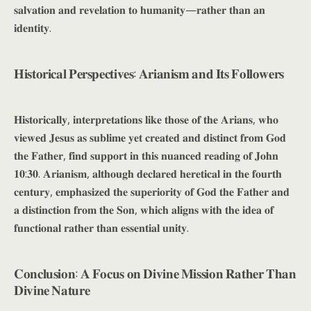
𝐬𝐚𝐥𝐯𝐚𝐭𝐢𝐨𝐧 𝐚𝐧𝐝 𝐫𝐞𝐯𝐞𝐥𝐚𝐭𝐢𝐨𝐧 𝐭𝐨 𝐡𝐮𝐦𝐚𝐧𝐢𝐭𝐲—𝐫𝐚𝐭𝐡𝐞𝐫 𝐭𝐡𝐚𝐧 𝐚𝐧
𝐢𝐝𝐞𝐧𝐭𝐢𝐭𝐲.
𝐇𝐢𝐬𝐭𝐨𝐫𝐢𝐜𝐚𝐥 𝐏𝐞𝐫𝐬𝐩𝐞𝐜𝐭𝐢𝐯𝐞𝐬: 𝐀𝐫𝐢𝐚𝐧𝐢𝐬𝐦 𝐚𝐧𝐝 𝐈𝐭𝐬 𝐅𝐨𝐥𝐥𝐨𝐰𝐞𝐫𝐬
𝐇𝐢𝐬𝐭𝐨𝐫𝐢𝐜𝐚𝐥𝐥𝐲, 𝐢𝐧𝐭𝐞𝐫𝐩𝐫𝐞𝐭𝐚𝐭𝐢𝐨𝐧𝐬 𝐥𝐢𝐤𝐞 𝐭𝐡𝐨𝐬𝐞 𝐨𝐟 𝐭𝐡𝐞 𝐀𝐫𝐢𝐚𝐧𝐬, 𝐰𝐡𝐨
𝐯𝐢𝐞𝐰𝐞𝐝 𝐉𝐞𝐬𝐮𝐬 𝐚𝐬 𝐬𝐮𝐛𝐥𝐢𝐦𝐞 𝐲𝐞𝐭 𝐜𝐫𝐞𝐚𝐭𝐞𝐝 𝐚𝐧𝐝 𝐝𝐢𝐬𝐭𝐢𝐧𝐜𝐭 𝐟𝐫𝐨𝐦 𝐆𝐨𝐝
𝐭𝐡𝐞 𝐅𝐚𝐭𝐡𝐞𝐫, 𝐟𝐢𝐧𝐝 𝐬𝐮𝐩𝐩𝐨𝐫𝐭 𝐢𝐧 𝐭𝐡𝐢𝐬 𝐧𝐮𝐚𝐧𝐜𝐞𝐝 𝐫𝐞𝐚𝐝𝐢𝐧𝐠 𝐨𝐟 𝐉𝐨𝐡𝐧
𝟏𝟎:𝟑𝟎. 𝐀𝐫𝐢𝐚𝐧𝐢𝐬𝐦, 𝐚𝐥𝐭𝐡𝐨𝐮𝐠𝐡 𝐝𝐞𝐜𝐥𝐚𝐫𝐞𝐝 𝐡𝐞𝐫𝐞𝐭𝐢𝐜𝐚𝐥 𝐢𝐧 𝐭𝐡𝐞 𝐟𝐨𝐮𝐫𝐭𝐡
𝐜𝐞𝐧𝐭𝐮𝐫𝐲, 𝐞𝐦𝐩𝐡𝐚𝐬𝐢𝐳𝐞𝐝 𝐭𝐡𝐞 𝐬𝐮𝐩𝐞𝐫𝐢𝐨𝐫𝐢𝐭𝐲 𝐨𝐟 𝐆𝐨𝐝 𝐭𝐡𝐞 𝐅𝐚𝐭𝐡𝐞𝐫 𝐚𝐧𝐝
𝐚 𝐝𝐢𝐬𝐭𝐢𝐧𝐜𝐭𝐢𝐨𝐧 𝐟𝐫𝐨𝐦 𝐭𝐡𝐞 𝐒𝐨𝐧, 𝐰𝐡𝐢𝐜𝐡 𝐚𝐥𝐢𝐠𝐧𝐬 𝐰𝐢𝐭𝐡 𝐭𝐡𝐞 𝐢𝐝𝐞𝐚 𝐨𝐟
𝐟𝐮𝐧𝐜𝐭𝐢𝐨𝐧𝐚𝐥 𝐫𝐚𝐭𝐡𝐞𝐫 𝐭𝐡𝐚𝐧 𝐞𝐬𝐬𝐞𝐧𝐭𝐢𝐚𝐥 𝐮𝐧𝐢𝐭𝐲.
𝐂𝐨𝐧𝐜𝐥𝐮𝐬𝐢𝐨𝐧: 𝐀 𝐅𝐨𝐜𝐮𝐬 𝐨𝐧 𝐃𝐢𝐯𝐢𝐧𝐞 𝐌𝐢𝐬𝐬𝐢𝐨𝐧 𝐑𝐚𝐭𝐡𝐞𝐫 𝐓𝐡𝐚𝐧
𝐃𝐢𝐯𝐢𝐧𝐞 𝐍𝐚𝐭𝐮𝐫𝐞