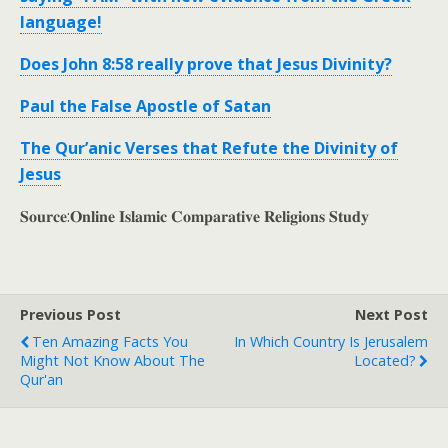
language!
Does John 8:58 really prove that Jesus Divinity?
Paul the False Apostle of Satan
The Qur’anic Verses that Refute the Divinity of
Jesus
𝐒𝐨𝐮𝐫𝐜𝐞:𝐎𝐧𝐥𝐢𝐧𝐞 𝐈𝐬𝐥𝐚𝐦𝐢𝐜 𝐂𝐨𝐦𝐩𝐚𝐫𝐚𝐭𝐢𝐯𝐞 𝐑𝐞𝐥𝐢𝐠𝐢𝐨𝐧𝐬 𝐒𝐭𝐮𝐝𝐲
Previous Post
Next Post
Ten Amazing Facts You
In Which Country Is Jerusalem
Might Not Know About The
Located?
Qur'an