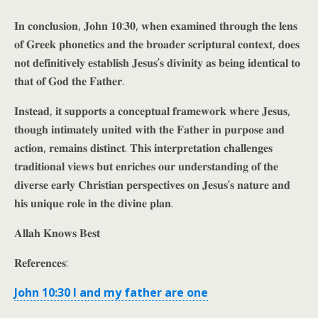
𝐈𝐧 𝐜𝐨𝐧𝐜𝐥𝐮𝐬𝐢𝐨𝐧, 𝐉𝐨𝐡𝐧 𝟏𝟎:𝟑𝟎, 𝐰𝐡𝐞𝐧 𝐞𝐱𝐚𝐦𝐢𝐧𝐞𝐝 𝐭𝐡𝐫𝐨𝐮𝐠𝐡 𝐭𝐡𝐞 𝐥𝐞𝐧𝐬
𝐨𝐟 𝐆𝐫𝐞𝐞𝐤 𝐩𝐡𝐨𝐧𝐞𝐭𝐢𝐜𝐬 𝐚𝐧𝐝 𝐭𝐡𝐞 𝐛𝐫𝐨𝐚𝐝𝐞𝐫 𝐬𝐜𝐫𝐢𝐩𝐭𝐮𝐫𝐚𝐥 𝐜𝐨𝐧𝐭𝐞𝐱𝐭, 𝐝𝐨𝐞𝐬
𝐧𝐨𝐭 𝐝𝐞𝐟𝐢𝐧𝐢𝐭𝐢𝐯𝐞𝐥𝐲 𝐞𝐬𝐭𝐚𝐛𝐥𝐢𝐬𝐡 𝐉𝐞𝐬𝐮𝐬’𝐬 𝐝𝐢𝐯𝐢𝐧𝐢𝐭𝐲 𝐚𝐬 𝐛𝐞𝐢𝐧𝐠 𝐢𝐝𝐞𝐧𝐭𝐢𝐜𝐚𝐥 𝐭𝐨
𝐭𝐡𝐚𝐭 𝐨𝐟 𝐆𝐨𝐝 𝐭𝐡𝐞 𝐅𝐚𝐭𝐡𝐞𝐫.
𝐈𝐧𝐬𝐭𝐞𝐚𝐝, 𝐢𝐭 𝐬𝐮𝐩𝐩𝐨𝐫𝐭𝐬 𝐚 𝐜𝐨𝐧𝐜𝐞𝐩𝐭𝐮𝐚𝐥 𝐟𝐫𝐚𝐦𝐞𝐰𝐨𝐫𝐤 𝐰𝐡𝐞𝐫𝐞 𝐉𝐞𝐬𝐮𝐬,
𝐭𝐡𝐨𝐮𝐠𝐡 𝐢𝐧𝐭𝐢𝐦𝐚𝐭𝐞𝐥𝐲 𝐮𝐧𝐢𝐭𝐞𝐝 𝐰𝐢𝐭𝐡 𝐭𝐡𝐞 𝐅𝐚𝐭𝐡𝐞𝐫 𝐢𝐧 𝐩𝐮𝐫𝐩𝐨𝐬𝐞 𝐚𝐧𝐝
𝐚𝐜𝐭𝐢𝐨𝐧, 𝐫𝐞𝐦𝐚𝐢𝐧𝐬 𝐝𝐢𝐬𝐭𝐢𝐧𝐜𝐭. 𝐓𝐡𝐢𝐬 𝐢𝐧𝐭𝐞𝐫𝐩𝐫𝐞𝐭𝐚𝐭𝐢𝐨𝐧 𝐜𝐡𝐚𝐥𝐥𝐞𝐧𝐠𝐞𝐬
𝐭𝐫𝐚𝐝𝐢𝐭𝐢𝐨𝐧𝐚𝐥 𝐯𝐢𝐞𝐰𝐬 𝐛𝐮𝐭 𝐞𝐧𝐫𝐢𝐜𝐡𝐞𝐬 𝐨𝐮𝐫 𝐮𝐧𝐝𝐞𝐫𝐬𝐭𝐚𝐧𝐝𝐢𝐧𝐠 𝐨𝐟 𝐭𝐡𝐞
𝐝𝐢𝐯𝐞𝐫𝐬𝐞 𝐞𝐚𝐫𝐥𝐲 𝐂𝐡𝐫𝐢𝐬𝐭𝐢𝐚𝐧 𝐩𝐞𝐫𝐬𝐩𝐞𝐜𝐭𝐢𝐯𝐞𝐬 𝐨𝐧 𝐉𝐞𝐬𝐮𝐬’𝐬 𝐧𝐚𝐭𝐮𝐫𝐞 𝐚𝐧𝐝
𝐡𝐢𝐬 𝐮𝐧𝐢𝐪𝐮𝐞 𝐫𝐨𝐥𝐞 𝐢𝐧 𝐭𝐡𝐞 𝐝𝐢𝐯𝐢𝐧𝐞 𝐩𝐥𝐚𝐧.
𝐀𝐥𝐥𝐚𝐡 𝐊𝐧𝐨𝐰𝐬 𝐁𝐞𝐬𝐭
𝐑𝐞𝐟𝐞𝐫𝐞𝐧𝐜𝐞𝐬:
John 10:30 I and my father are one