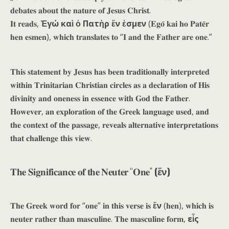
𝐝𝐞𝐛𝐚𝐭𝐞𝐬 𝐚𝐛𝐨𝐮𝐭 𝐭𝐡𝐞 𝐧𝐚𝐭𝐮𝐫𝐞 𝐨𝐟 𝐉𝐞𝐬𝐮𝐬 𝐂𝐡𝐫𝐢𝐬𝐭.
𝐈𝐭 𝐫𝐞𝐚𝐝𝐬,
Ἐγώ καὶ ὁ Πατὴρ ἕν ἐσμεν
(𝐄𝐠𝐨̄ 𝐤𝐚𝐢 𝐡𝐨 𝐏𝐚𝐭𝐞̄𝐫
𝐡𝐞𝐧 𝐞𝐬𝐦𝐞𝐧), 𝐰𝐡𝐢𝐜𝐡 𝐭𝐫𝐚𝐧𝐬𝐥𝐚𝐭𝐞𝐬 𝐭𝐨 “𝐈 𝐚𝐧𝐝 𝐭𝐡𝐞 𝐅𝐚𝐭𝐡𝐞𝐫 𝐚𝐫𝐞 𝐨𝐧𝐞.”
𝐓𝐡𝐢𝐬 𝐬𝐭𝐚𝐭𝐞𝐦𝐞𝐧𝐭 𝐛𝐲 𝐉𝐞𝐬𝐮𝐬 𝐡𝐚𝐬 𝐛𝐞𝐞𝐧 𝐭𝐫𝐚𝐝𝐢𝐭𝐢𝐨𝐧𝐚𝐥𝐥𝐲 𝐢𝐧𝐭𝐞𝐫𝐩𝐫𝐞𝐭𝐞𝐝
𝐰𝐢𝐭𝐡𝐢𝐧 𝐓𝐫𝐢𝐧𝐢𝐭𝐚𝐫𝐢𝐚𝐧 𝐂𝐡𝐫𝐢𝐬𝐭𝐢𝐚𝐧 𝐜𝐢𝐫𝐜𝐥𝐞𝐬 𝐚𝐬 𝐚 𝐝𝐞𝐜𝐥𝐚𝐫𝐚𝐭𝐢𝐨𝐧 𝐨𝐟 𝐇𝐢𝐬
𝐝𝐢𝐯𝐢𝐧𝐢𝐭𝐲 𝐚𝐧𝐝 𝐨𝐧𝐞𝐧𝐞𝐬𝐬 𝐢𝐧 𝐞𝐬𝐬𝐞𝐧𝐜𝐞 𝐰𝐢𝐭𝐡 𝐆𝐨𝐝 𝐭𝐡𝐞 𝐅𝐚𝐭𝐡𝐞𝐫.
𝐇𝐨𝐰𝐞𝐯𝐞𝐫, 𝐚𝐧 𝐞𝐱𝐩𝐥𝐨𝐫𝐚𝐭𝐢𝐨𝐧 𝐨𝐟 𝐭𝐡𝐞 𝐆𝐫𝐞𝐞𝐤 𝐥𝐚𝐧𝐠𝐮𝐚𝐠𝐞 𝐮𝐬𝐞𝐝, 𝐚𝐧𝐝
𝐭𝐡𝐞 𝐜𝐨𝐧𝐭𝐞𝐱𝐭 𝐨𝐟 𝐭𝐡𝐞 𝐩𝐚𝐬𝐬𝐚𝐠𝐞, 𝐫𝐞𝐯𝐞𝐚𝐥𝐬 𝐚𝐥𝐭𝐞𝐫𝐧𝐚𝐭𝐢𝐯𝐞 𝐢𝐧𝐭𝐞𝐫𝐩𝐫𝐞𝐭𝐚𝐭𝐢𝐨𝐧𝐬
𝐭𝐡𝐚𝐭 𝐜𝐡𝐚𝐥𝐥𝐞𝐧𝐠𝐞 𝐭𝐡𝐢𝐬 𝐯𝐢𝐞𝐰.
𝐓𝐡𝐞 𝐒𝐢𝐠𝐧𝐢𝐟𝐢𝐜𝐚𝐧𝐜𝐞 𝐨𝐟 𝐭𝐡𝐞 𝐍𝐞𝐮𝐭𝐞𝐫 “𝐎𝐧𝐞”
(ἕν)
𝐓𝐡𝐞 𝐆𝐫𝐞𝐞𝐤 𝐰𝐨𝐫𝐝 𝐟𝐨𝐫 “𝐨𝐧𝐞” 𝐢𝐧 𝐭𝐡𝐢𝐬 𝐯𝐞𝐫𝐬𝐞 𝐢𝐬
ἕν
(𝐡𝐞𝐧), 𝐰𝐡𝐢𝐜𝐡 𝐢𝐬
𝐧𝐞𝐮𝐭𝐞𝐫 𝐫𝐚𝐭𝐡𝐞𝐫 𝐭𝐡𝐚𝐧 𝐦𝐚𝐬𝐜𝐮𝐥𝐢𝐧𝐞. 𝐓𝐡𝐞 𝐦𝐚𝐬𝐜𝐮𝐥𝐢𝐧𝐞 𝐟𝐨𝐫𝐦,
εἷς