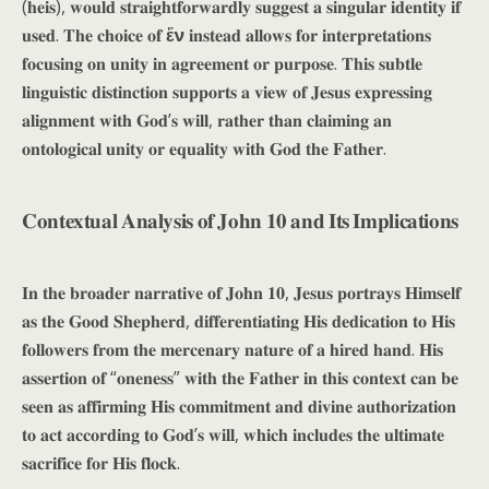
(𝐡𝐞𝐢𝐬), 𝐰𝐨𝐮𝐥𝐝 𝐬𝐭𝐫𝐚𝐢𝐠𝐡𝐭𝐟𝐨𝐫𝐰𝐚𝐫𝐝𝐥𝐲 𝐬𝐮𝐠𝐠𝐞𝐬𝐭 𝐚 𝐬𝐢𝐧𝐠𝐮𝐥𝐚𝐫 𝐢𝐝𝐞𝐧𝐭𝐢𝐭𝐲 𝐢𝐟
𝐮𝐬𝐞𝐝. 𝐓𝐡𝐞 𝐜𝐡𝐨𝐢𝐜𝐞 𝐨𝐟
ἕν
𝐢𝐧𝐬𝐭𝐞𝐚𝐝 𝐚𝐥𝐥𝐨𝐰𝐬 𝐟𝐨𝐫 𝐢𝐧𝐭𝐞𝐫𝐩𝐫𝐞𝐭𝐚𝐭𝐢𝐨𝐧𝐬
𝐟𝐨𝐜𝐮𝐬𝐢𝐧𝐠 𝐨𝐧 𝐮𝐧𝐢𝐭𝐲 𝐢𝐧 𝐚𝐠𝐫𝐞𝐞𝐦𝐞𝐧𝐭 𝐨𝐫 𝐩𝐮𝐫𝐩𝐨𝐬𝐞. 𝐓𝐡𝐢𝐬 𝐬𝐮𝐛𝐭𝐥𝐞
𝐥𝐢𝐧𝐠𝐮𝐢𝐬𝐭𝐢𝐜 𝐝𝐢𝐬𝐭𝐢𝐧𝐜𝐭𝐢𝐨𝐧 𝐬𝐮𝐩𝐩𝐨𝐫𝐭𝐬 𝐚 𝐯𝐢𝐞𝐰 𝐨𝐟 𝐉𝐞𝐬𝐮𝐬 𝐞𝐱𝐩𝐫𝐞𝐬𝐬𝐢𝐧𝐠
𝐚𝐥𝐢𝐠𝐧𝐦𝐞𝐧𝐭 𝐰𝐢𝐭𝐡 𝐆𝐨𝐝’𝐬 𝐰𝐢𝐥𝐥, 𝐫𝐚𝐭𝐡𝐞𝐫 𝐭𝐡𝐚𝐧 𝐜𝐥𝐚𝐢𝐦𝐢𝐧𝐠 𝐚𝐧
𝐨𝐧𝐭𝐨𝐥𝐨𝐠𝐢𝐜𝐚𝐥 𝐮𝐧𝐢𝐭𝐲 𝐨𝐫 𝐞𝐪𝐮𝐚𝐥𝐢𝐭𝐲 𝐰𝐢𝐭𝐡 𝐆𝐨𝐝 𝐭𝐡𝐞 𝐅𝐚𝐭𝐡𝐞𝐫.
𝐂𝐨𝐧𝐭𝐞𝐱𝐭𝐮𝐚𝐥 𝐀𝐧𝐚𝐥𝐲𝐬𝐢𝐬 𝐨𝐟 𝐉𝐨𝐡𝐧 𝟏𝟎 𝐚𝐧𝐝 𝐈𝐭𝐬 𝐈𝐦𝐩𝐥𝐢𝐜𝐚𝐭𝐢𝐨𝐧𝐬
𝐈𝐧 𝐭𝐡𝐞 𝐛𝐫𝐨𝐚𝐝𝐞𝐫 𝐧𝐚𝐫𝐫𝐚𝐭𝐢𝐯𝐞 𝐨𝐟 𝐉𝐨𝐡𝐧 𝟏𝟎, 𝐉𝐞𝐬𝐮𝐬 𝐩𝐨𝐫𝐭𝐫𝐚𝐲𝐬 𝐇𝐢𝐦𝐬𝐞𝐥𝐟
𝐚𝐬 𝐭𝐡𝐞 𝐆𝐨𝐨𝐝 𝐒𝐡𝐞𝐩𝐡𝐞𝐫𝐝, 𝐝𝐢𝐟𝐟𝐞𝐫𝐞𝐧𝐭𝐢𝐚𝐭𝐢𝐧𝐠 𝐇𝐢𝐬 𝐝𝐞𝐝𝐢𝐜𝐚𝐭𝐢𝐨𝐧 𝐭𝐨 𝐇𝐢𝐬
𝐟𝐨𝐥𝐥𝐨𝐰𝐞𝐫𝐬 𝐟𝐫𝐨𝐦 𝐭𝐡𝐞 𝐦𝐞𝐫𝐜𝐞𝐧𝐚𝐫𝐲 𝐧𝐚𝐭𝐮𝐫𝐞 𝐨𝐟 𝐚 𝐡𝐢𝐫𝐞𝐝 𝐡𝐚𝐧𝐝. 𝐇𝐢𝐬
𝐚𝐬𝐬𝐞𝐫𝐭𝐢𝐨𝐧 𝐨𝐟 “𝐨𝐧𝐞𝐧𝐞𝐬𝐬” 𝐰𝐢𝐭𝐡 𝐭𝐡𝐞 𝐅𝐚𝐭𝐡𝐞𝐫 𝐢𝐧 𝐭𝐡𝐢𝐬 𝐜𝐨𝐧𝐭𝐞𝐱𝐭 𝐜𝐚𝐧 𝐛𝐞
𝐬𝐞𝐞𝐧 𝐚𝐬 𝐚𝐟𝐟𝐢𝐫𝐦𝐢𝐧𝐠 𝐇𝐢𝐬 𝐜𝐨𝐦𝐦𝐢𝐭𝐦𝐞𝐧𝐭 𝐚𝐧𝐝 𝐝𝐢𝐯𝐢𝐧𝐞 𝐚𝐮𝐭𝐡𝐨𝐫𝐢𝐳𝐚𝐭𝐢𝐨𝐧
𝐭𝐨 𝐚𝐜𝐭 𝐚𝐜𝐜𝐨𝐫𝐝𝐢𝐧𝐠 𝐭𝐨 𝐆𝐨𝐝’𝐬 𝐰𝐢𝐥𝐥, 𝐰𝐡𝐢𝐜𝐡 𝐢𝐧𝐜𝐥𝐮𝐝𝐞𝐬 𝐭𝐡𝐞 𝐮𝐥𝐭𝐢𝐦𝐚𝐭𝐞
𝐬𝐚𝐜𝐫𝐢𝐟𝐢𝐜𝐞 𝐟𝐨𝐫 𝐇𝐢𝐬 𝐟𝐥𝐨𝐜𝐤.