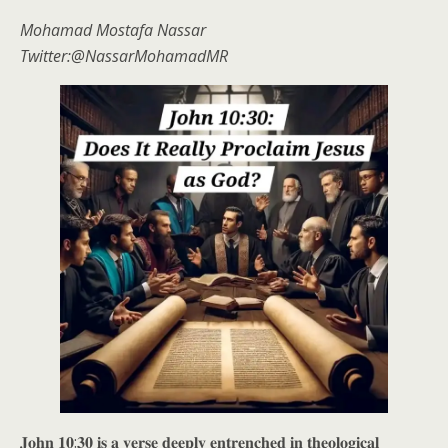
Mohamad Mostafa Nassar
Twitter:@NassarMohamadMR
𝐉𝐨𝐡𝐧 𝟏𝟎:𝟑𝟎 𝐢𝐬 𝐚 𝐯𝐞𝐫𝐬𝐞 𝐝𝐞𝐞𝐩𝐥𝐲 𝐞𝐧𝐭𝐫𝐞𝐧𝐜𝐡𝐞𝐝 𝐢𝐧 𝐭𝐡𝐞𝐨𝐥𝐨𝐠𝐢𝐜𝐚𝐥