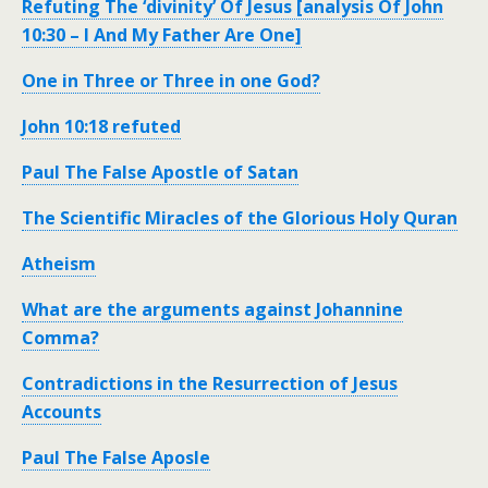
Refuting The ‘divinity’ Of Jesus [analysis Of John
10:30 – I And My Father Are One]
One in Three or Three in one God?
John 10:18 refuted
Paul The False Apostle of Satan
The Scientific Miracles of the Glorious Holy Quran
Atheism
What are the arguments against Johannine
Comma?
Contradictions in the Resurrection of Jesus
Accounts
Paul The False Aposle