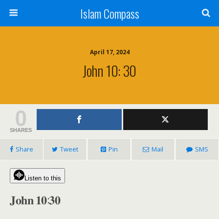
Islam Compass
April 17, 2024
John 10: 30
0
SHARES
Share
Tweet
Pin
Mail
SMS
Listen to this
𝐉𝐨𝐡𝐧 𝟏𝟎:𝟑𝟎