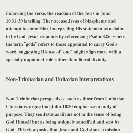
𝐅𝐨𝐥𝐥𝐨𝐰𝐢𝐧𝐠 𝐭𝐡𝐞 𝐯𝐞𝐫𝐬𝐞, 𝐭𝐡𝐞 𝐫𝐞𝐚𝐜𝐭𝐢𝐨𝐧 𝐨𝐟 𝐭𝐡𝐞 𝐉𝐞𝐰𝐬 𝐢𝐧 𝐉𝐨𝐡𝐧
𝟏𝟎:𝟑𝟏-𝟑𝟗 𝐢𝐬 𝐭𝐞𝐥𝐥𝐢𝐧𝐠. 𝐓𝐡𝐞𝐲 𝐚𝐜𝐜𝐮𝐬𝐞 𝐉𝐞𝐬𝐮𝐬 𝐨𝐟 𝐛𝐥𝐚𝐬𝐩𝐡𝐞𝐦𝐲 𝐚𝐧𝐝
𝐚𝐭𝐭𝐞𝐦𝐩𝐭 𝐭𝐨 𝐬𝐭𝐨𝐧𝐞 𝐇𝐢𝐦, 𝐢𝐧𝐭𝐞𝐫𝐩𝐫𝐞𝐭𝐢𝐧𝐠 𝐇𝐢𝐬 𝐬𝐭𝐚𝐭𝐞𝐦𝐞𝐧𝐭 𝐚𝐬 𝐚 𝐜𝐥𝐚𝐢𝐦
𝐭𝐨 𝐛𝐞 𝐆𝐨𝐝. 𝐉𝐞𝐬𝐮𝐬 𝐫𝐞𝐬𝐩𝐨𝐧𝐝𝐬 𝐛𝐲 𝐫𝐞𝐟𝐞𝐫𝐞𝐧𝐜𝐢𝐧𝐠 𝐏𝐬𝐚𝐥𝐦 𝟖𝟐:𝟔, 𝐰𝐡𝐞𝐫𝐞
𝐭𝐡𝐞 𝐭𝐞𝐫𝐦 “𝐠𝐨𝐝𝐬” 𝐫𝐞𝐟𝐞𝐫𝐬 𝐭𝐨 𝐭𝐡𝐨𝐬𝐞 𝐚𝐩𝐩𝐨𝐢𝐧𝐭𝐞𝐝 𝐭𝐨 𝐜𝐚𝐫𝐫𝐲 𝐆𝐨𝐝’𝐬
𝐰𝐨𝐫𝐝, 𝐬𝐮𝐠𝐠𝐞𝐬𝐭𝐢𝐧𝐠 𝐇𝐢𝐬 𝐮𝐬𝐞 𝐨𝐟 “𝐨𝐧𝐞” 𝐦𝐢𝐠𝐡𝐭 𝐚𝐥𝐢𝐠𝐧 𝐦𝐨𝐫𝐞 𝐰𝐢𝐭𝐡 𝐚
𝐬𝐩𝐞𝐜𝐢𝐚𝐥𝐥𝐲 𝐚𝐩𝐩𝐨𝐢𝐧𝐭𝐞𝐝 𝐫𝐨𝐥𝐞 𝐫𝐚𝐭𝐡𝐞𝐫 𝐭𝐡𝐚𝐧 𝐥𝐢𝐭𝐞𝐫𝐚𝐥 𝐝𝐢𝐯𝐢𝐧𝐢𝐭𝐲.
𝐍𝐨𝐧-𝐓𝐫𝐢𝐧𝐢𝐭𝐚𝐫𝐢𝐚𝐧 𝐚𝐧𝐝 𝐔𝐧𝐢𝐭𝐚𝐫𝐢𝐚𝐧 𝐈𝐧𝐭𝐞𝐫𝐩𝐫𝐞𝐭𝐚𝐭𝐢𝐨𝐧𝐬
𝐍𝐨𝐧-𝐓𝐫𝐢𝐧𝐢𝐭𝐚𝐫𝐢𝐚𝐧 𝐩𝐞𝐫𝐬𝐩𝐞𝐜𝐭𝐢𝐯𝐞𝐬, 𝐬𝐮𝐜𝐡 𝐚𝐬 𝐭𝐡𝐨𝐬𝐞 𝐟𝐫𝐨𝐦 𝐔𝐧𝐢𝐭𝐚𝐫𝐢𝐚𝐧
𝐂𝐡𝐫𝐢𝐬𝐭𝐢𝐚𝐧𝐬, 𝐚𝐫𝐠𝐮𝐞 𝐭𝐡𝐚𝐭 𝐉𝐨𝐡𝐧 𝟏𝟎:𝟑𝟎 𝐞𝐦𝐩𝐡𝐚𝐬𝐢𝐳𝐞𝐬 𝐚 𝐮𝐧𝐢𝐭𝐲 𝐨𝐟
𝐩𝐮𝐫𝐩𝐨𝐬𝐞. 𝐓𝐡𝐞𝐲 𝐬𝐞𝐞 𝐉𝐞𝐬𝐮𝐬 𝐚𝐬 𝐝𝐢𝐯𝐢𝐧𝐞 𝐧𝐨𝐭 𝐢𝐧 𝐭𝐡𝐞 𝐬𝐞𝐧𝐬𝐞 𝐨𝐟 𝐛𝐞𝐢𝐧𝐠
𝐆𝐨𝐝 𝐇𝐢𝐦𝐬𝐞𝐥𝐟 𝐛𝐮𝐭 𝐚𝐬 𝐛𝐞𝐢𝐧𝐠 𝐮𝐧𝐢𝐪𝐮𝐞𝐥𝐲 𝐬𝐚𝐧𝐜𝐭𝐢𝐟𝐢𝐞𝐝 𝐚𝐧𝐝 𝐬𝐞𝐧𝐭 𝐛𝐲
𝐆𝐨𝐝. 𝐓𝐡𝐢𝐬 𝐯𝐢𝐞𝐰 𝐩𝐨𝐬𝐢𝐭𝐬 𝐭𝐡𝐚𝐭 𝐉𝐞𝐬𝐮𝐬 𝐚𝐧𝐝 𝐆𝐨𝐝 𝐬𝐡𝐚𝐫𝐞 𝐚 𝐦𝐢𝐬𝐬𝐢𝐨𝐧—