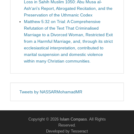
Loss in Sahih Muslim 1050: Abu Musa al-
Ash‘ari’s Report, Abrogated Recitation, and the
Preservation of the Uthmanic Codex
Matthew 5:32 on Trial: A Comprehensive
Refutation of the Text That Criminalised
Marriage to a Divorced Woman, Restricted Exit
from a Harmful Marriage, and, through its strict
ecclesiastical interpretation, contributed to
marital suspension and domestic violence
within many Christian communities.
Tweets by NASSARMohamadMR
Copyright © 2026
Islam Compass
. All Rights
Reserved.
Developed by Tesseract