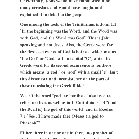
𝐂𝐡𝐫𝐢𝐬𝐭𝐢𝐚𝐧𝐢𝐭𝐲, 𝐉𝐞𝐬𝐮𝐬 𝐰𝐨𝐮𝐥𝐝 𝐡𝐚𝐯𝐞 𝐞𝐦𝐩𝐡𝐚𝐬𝐢𝐳𝐞𝐝 𝐢𝐭 𝐨𝐧
𝐦𝐚𝐧𝐲 𝐨𝐜𝐜𝐚𝐬𝐢𝐨𝐧𝐬 𝐚𝐧𝐝 𝐰𝐨𝐮𝐥𝐝 𝐡𝐚𝐯𝐞 𝐭𝐚𝐮𝐠𝐡𝐭 𝐚𝐧𝐝
𝐞𝐱𝐩𝐥𝐚𝐢𝐧𝐞𝐝 𝐢𝐭 𝐢𝐧 𝐝𝐞𝐭𝐚𝐢𝐥 𝐭𝐨 𝐭𝐡𝐞 𝐩𝐞𝐨𝐩𝐥𝐞.
𝐎𝐧𝐞 𝐚𝐦𝐨𝐧𝐠 𝐭𝐡𝐞 𝐭𝐨𝐨𝐥𝐬 𝐨𝐟 𝐭𝐡𝐞 𝐓𝐫𝐢𝐧𝐢𝐭𝐚𝐫𝐢𝐚𝐧𝐬 𝐢𝐬 𝐉𝐨𝐡𝐧 𝟏:𝟏;
“𝐈𝐧 𝐭𝐡𝐞 𝐛𝐞𝐠𝐢𝐧𝐧𝐢𝐧𝐠 𝐰𝐚𝐬 𝐭𝐡𝐞 𝐖𝐨𝐫𝐝, 𝐚𝐧𝐝 𝐭𝐡𝐞 𝐖𝐨𝐫𝐝 𝐰𝐚𝐬
𝐰𝐢𝐭𝐡 𝐆𝐨𝐝, 𝐚𝐧𝐝 𝐭𝐡𝐞 𝐖𝐨𝐫𝐝 𝐰𝐚𝐬 𝐆𝐨𝐝”. 𝐓𝐡𝐢𝐬 𝐢𝐬 𝐉𝐨𝐡𝐧
𝐬𝐩𝐞𝐚𝐤𝐢𝐧𝐠 𝐚𝐧𝐝 𝐧𝐨𝐭 𝐉𝐞𝐬𝐮𝐬. 𝐀𝐥𝐬𝐨, 𝐭𝐡𝐞 𝐆𝐫𝐞𝐞𝐤 𝐰𝐨𝐫𝐝 𝐟𝐨𝐫
𝐭𝐡𝐞 𝐟𝐢𝐫𝐬𝐭 𝐨𝐜𝐜𝐮𝐫𝐫𝐞𝐧𝐜𝐞 𝐨𝐟 𝐆𝐨𝐝 𝐢𝐬 𝐡𝐨𝐭𝐡𝐞𝐨𝐬 𝐰𝐡𝐢𝐜𝐡 𝐦𝐞𝐚𝐧𝐬
“𝐭𝐡𝐞 𝐆𝐨𝐝” 𝐨𝐫 “𝐆𝐨𝐝” 𝐰𝐢𝐭𝐡 𝐚 𝐜𝐚𝐩𝐢𝐭𝐚𝐥 “𝐆”, 𝐰𝐡𝐢𝐥𝐞 𝐭𝐡𝐞
𝐆𝐫𝐞𝐞𝐤 𝐰𝐨𝐫𝐝 𝐟𝐨𝐫 𝐢𝐭𝐬 𝐬𝐞𝐜𝐨𝐧𝐝 𝐨𝐜𝐜𝐮𝐫𝐫𝐞𝐧𝐜𝐞 𝐢𝐬 𝐭𝐨𝐧𝐭𝐡𝐞𝐨𝐬 ,
𝐰𝐡𝐢𝐜𝐡 𝐦𝐞𝐚𝐧𝐬 “𝐚 𝐠𝐨𝐝 ” 𝐨𝐫 “𝐠𝐨𝐝” 𝐰𝐢𝐭𝐡 𝐚 𝐬𝐦𝐚𝐥𝐥 “𝐠”. 𝐈𝐬𝐧’𝐭
𝐭𝐡𝐢𝐬 𝐝𝐢𝐬𝐡𝐨𝐧𝐞𝐬𝐭𝐲 𝐚𝐧𝐝 𝐢𝐧𝐜𝐨𝐧𝐬𝐢𝐬𝐭𝐞𝐧𝐜𝐲 𝐨𝐧 𝐭𝐡𝐞 𝐩𝐚𝐫𝐭 𝐨𝐟
𝐭𝐡𝐨𝐬𝐞 𝐭𝐫𝐚𝐧𝐬𝐥𝐚𝐭𝐢𝐧𝐠 𝐭𝐡𝐞 𝐆𝐫𝐞𝐞𝐤 𝐁𝐢𝐛𝐥𝐞?
𝐖𝐚𝐬𝐧’𝐭 𝐭𝐡𝐞 𝐰𝐨𝐫𝐝 “𝐠𝐨𝐝” 𝐨𝐫 “𝐭𝐨𝐧𝐭𝐡𝐞𝐨𝐬” 𝐚𝐥𝐬𝐨 𝐮𝐬𝐞𝐝 𝐭𝐨
𝐫𝐞𝐟𝐞𝐫 𝐭𝐨 𝐨𝐭𝐡𝐞𝐫𝐬 𝐚𝐬 𝐰𝐞𝐥𝐥 𝐚𝐬 𝐢𝐧 𝐈𝐈 𝐂𝐨𝐫𝐢𝐧𝐭𝐡𝐢𝐚𝐧𝐬 𝟒:𝟒 “(𝐚𝐧𝐝
𝐭𝐡𝐞 𝐃𝐞𝐯𝐢𝐥 𝐢𝐬) 𝐭𝐡𝐞 𝐠𝐨𝐝 𝐨𝐟 𝐭𝐡𝐢𝐬 𝐰𝐨𝐫𝐥𝐝” 𝐚𝐧𝐝 𝐢𝐧 𝐄𝐱𝐨𝐝𝐮𝐬
𝟕:𝟏 “𝐒𝐞𝐞 , 𝐈 𝐡𝐚𝐯𝐞 𝐦𝐚𝐝𝐞 𝐭𝐡𝐞𝐞 (𝐌𝐨𝐬𝐞𝐬 ) 𝐚 𝐠𝐨𝐝 𝐭𝐨
𝐏𝐡𝐚𝐫𝐚𝐨𝐡”?
𝐄𝐢𝐭𝐡𝐞𝐫 𝐭𝐡𝐫𝐞𝐞 𝐢𝐧 𝐨𝐧𝐞 𝐨𝐫 𝐨𝐧𝐞 𝐢𝐧 𝐭𝐡𝐫𝐞𝐞, 𝐧𝐨 𝐩𝐫𝐨𝐩𝐡𝐞𝐭 𝐨𝐟