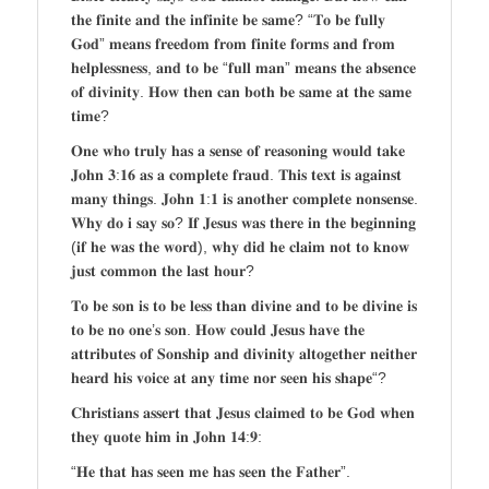
𝐭𝐡𝐞 𝐟𝐢𝐧𝐢𝐭𝐞 𝐚𝐧𝐝 𝐭𝐡𝐞 𝐢𝐧𝐟𝐢𝐧𝐢𝐭𝐞 𝐛𝐞 𝐬𝐚𝐦𝐞? “𝐓𝐨 𝐛𝐞 𝐟𝐮𝐥𝐥𝐲
𝐆𝐨𝐝” 𝐦𝐞𝐚𝐧𝐬 𝐟𝐫𝐞𝐞𝐝𝐨𝐦 𝐟𝐫𝐨𝐦 𝐟𝐢𝐧𝐢𝐭𝐞 𝐟𝐨𝐫𝐦𝐬 𝐚𝐧𝐝 𝐟𝐫𝐨𝐦
𝐡𝐞𝐥𝐩𝐥𝐞𝐬𝐬𝐧𝐞𝐬𝐬, 𝐚𝐧𝐝 𝐭𝐨 𝐛𝐞 “𝐟𝐮𝐥𝐥 𝐦𝐚𝐧” 𝐦𝐞𝐚𝐧𝐬 𝐭𝐡𝐞 𝐚𝐛𝐬𝐞𝐧𝐜𝐞
𝐨𝐟 𝐝𝐢𝐯𝐢𝐧𝐢𝐭𝐲. 𝐇𝐨𝐰 𝐭𝐡𝐞𝐧 𝐜𝐚𝐧 𝐛𝐨𝐭𝐡 𝐛𝐞 𝐬𝐚𝐦𝐞 𝐚𝐭 𝐭𝐡𝐞 𝐬𝐚𝐦𝐞
𝐭𝐢𝐦𝐞?
𝐎𝐧𝐞 𝐰𝐡𝐨 𝐭𝐫𝐮𝐥𝐲 𝐡𝐚𝐬 𝐚 𝐬𝐞𝐧𝐬𝐞 𝐨𝐟 𝐫𝐞𝐚𝐬𝐨𝐧𝐢𝐧𝐠 𝐰𝐨𝐮𝐥𝐝 𝐭𝐚𝐤𝐞
𝐉𝐨𝐡𝐧 𝟑:𝟏𝟔 𝐚𝐬 𝐚 𝐜𝐨𝐦𝐩𝐥𝐞𝐭𝐞 𝐟𝐫𝐚𝐮𝐝. 𝐓𝐡𝐢𝐬 𝐭𝐞𝐱𝐭 𝐢𝐬 𝐚𝐠𝐚𝐢𝐧𝐬𝐭
𝐦𝐚𝐧𝐲 𝐭𝐡𝐢𝐧𝐠𝐬. 𝐉𝐨𝐡𝐧 𝟏:𝟏 𝐢𝐬 𝐚𝐧𝐨𝐭𝐡𝐞𝐫 𝐜𝐨𝐦𝐩𝐥𝐞𝐭𝐞 𝐧𝐨𝐧𝐬𝐞𝐧𝐬𝐞.
𝐖𝐡𝐲 𝐝𝐨 𝐢 𝐬𝐚𝐲 𝐬𝐨? 𝐈𝐟 𝐉𝐞𝐬𝐮𝐬 𝐰𝐚𝐬 𝐭𝐡𝐞𝐫𝐞 𝐢𝐧 𝐭𝐡𝐞 𝐛𝐞𝐠𝐢𝐧𝐧𝐢𝐧𝐠
(𝐢𝐟 𝐡𝐞 𝐰𝐚𝐬 𝐭𝐡𝐞 𝐰𝐨𝐫𝐝), 𝐰𝐡𝐲 𝐝𝐢𝐝 𝐡𝐞 𝐜𝐥𝐚𝐢𝐦 𝐧𝐨𝐭 𝐭𝐨 𝐤𝐧𝐨𝐰
𝐣𝐮𝐬𝐭 𝐜𝐨𝐦𝐦𝐨𝐧 𝐭𝐡𝐞 𝐥𝐚𝐬𝐭 𝐡𝐨𝐮𝐫?
𝐓𝐨 𝐛𝐞 𝐬𝐨𝐧 𝐢𝐬 𝐭𝐨 𝐛𝐞 𝐥𝐞𝐬𝐬 𝐭𝐡𝐚𝐧 𝐝𝐢𝐯𝐢𝐧𝐞 𝐚𝐧𝐝 𝐭𝐨 𝐛𝐞 𝐝𝐢𝐯𝐢𝐧𝐞 𝐢𝐬
𝐭𝐨 𝐛𝐞 𝐧𝐨 𝐨𝐧𝐞’𝐬 𝐬𝐨𝐧. 𝐇𝐨𝐰 𝐜𝐨𝐮𝐥𝐝 𝐉𝐞𝐬𝐮𝐬 𝐡𝐚𝐯𝐞 𝐭𝐡𝐞
𝐚𝐭𝐭𝐫𝐢𝐛𝐮𝐭𝐞𝐬 𝐨𝐟 𝐒𝐨𝐧𝐬𝐡𝐢𝐩 𝐚𝐧𝐝 𝐝𝐢𝐯𝐢𝐧𝐢𝐭𝐲 𝐚𝐥𝐭𝐨𝐠𝐞𝐭𝐡𝐞𝐫 𝐧𝐞𝐢𝐭𝐡𝐞𝐫
𝐡𝐞𝐚𝐫𝐝 𝐡𝐢𝐬 𝐯𝐨𝐢𝐜𝐞 𝐚𝐭 𝐚𝐧𝐲 𝐭𝐢𝐦𝐞 𝐧𝐨𝐫 𝐬𝐞𝐞𝐧 𝐡𝐢𝐬 𝐬𝐡𝐚𝐩𝐞“?
𝐂𝐡𝐫𝐢𝐬𝐭𝐢𝐚𝐧𝐬 𝐚𝐬𝐬𝐞𝐫𝐭 𝐭𝐡𝐚𝐭 𝐉𝐞𝐬𝐮𝐬 𝐜𝐥𝐚𝐢𝐦𝐞𝐝 𝐭𝐨 𝐛𝐞 𝐆𝐨𝐝 𝐰𝐡𝐞𝐧
𝐭𝐡𝐞𝐲 𝐪𝐮𝐨𝐭𝐞 𝐡𝐢𝐦 𝐢𝐧 𝐉𝐨𝐡𝐧 𝟏𝟒:𝟗:
“𝐇𝐞 𝐭𝐡𝐚𝐭 𝐡𝐚𝐬 𝐬𝐞𝐞𝐧 𝐦𝐞 𝐡𝐚𝐬 𝐬𝐞𝐞𝐧 𝐭𝐡𝐞 𝐅𝐚𝐭𝐡𝐞𝐫”.