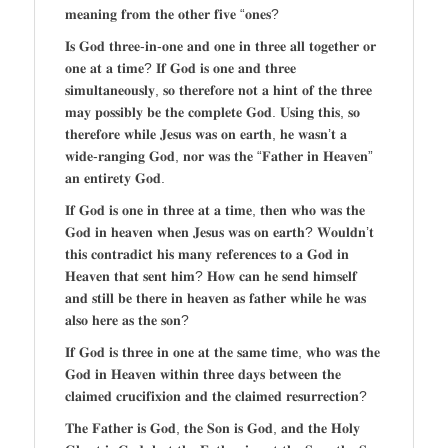
𝐦𝐞𝐚𝐧𝐢𝐧𝐠 𝐟𝐫𝐨𝐦 𝐭𝐡𝐞 𝐨𝐭𝐡𝐞𝐫 𝐟𝐢𝐯𝐞 “𝐨𝐧𝐞𝐬?
𝐈𝐬 𝐆𝐨𝐝 𝐭𝐡𝐫𝐞𝐞-𝐢𝐧-𝐨𝐧𝐞 𝐚𝐧𝐝 𝐨𝐧𝐞 𝐢𝐧 𝐭𝐡𝐫𝐞𝐞 𝐚𝐥𝐥 𝐭𝐨𝐠𝐞𝐭𝐡𝐞𝐫 𝐨𝐫
𝐨𝐧𝐞 𝐚𝐭 𝐚 𝐭𝐢𝐦𝐞? 𝐈𝐟 𝐆𝐨𝐝 𝐢𝐬 𝐨𝐧𝐞 𝐚𝐧𝐝 𝐭𝐡𝐫𝐞𝐞
𝐬𝐢𝐦𝐮𝐥𝐭𝐚𝐧𝐞𝐨𝐮𝐬𝐥𝐲, 𝐬𝐨 𝐭𝐡𝐞𝐫𝐞𝐟𝐨𝐫𝐞 𝐧𝐨𝐭 𝐚 𝐡𝐢𝐧𝐭 𝐨𝐟 𝐭𝐡𝐞 𝐭𝐡𝐫𝐞𝐞
𝐦𝐚𝐲 𝐩𝐨𝐬𝐬𝐢𝐛𝐥𝐲 𝐛𝐞 𝐭𝐡𝐞 𝐜𝐨𝐦𝐩𝐥𝐞𝐭𝐞 𝐆𝐨𝐝. 𝐔𝐬𝐢𝐧𝐠 𝐭𝐡𝐢𝐬, 𝐬𝐨
𝐭𝐡𝐞𝐫𝐞𝐟𝐨𝐫𝐞 𝐰𝐡𝐢𝐥𝐞 𝐉𝐞𝐬𝐮𝐬 𝐰𝐚𝐬 𝐨𝐧 𝐞𝐚𝐫𝐭𝐡, 𝐡𝐞 𝐰𝐚𝐬𝐧’𝐭 𝐚
𝐰𝐢𝐝𝐞-𝐫𝐚𝐧𝐠𝐢𝐧𝐠 𝐆𝐨𝐝, 𝐧𝐨𝐫 𝐰𝐚𝐬 𝐭𝐡𝐞 “𝐅𝐚𝐭𝐡𝐞𝐫 𝐢𝐧 𝐇𝐞𝐚𝐯𝐞𝐧”
𝐚𝐧 𝐞𝐧𝐭𝐢𝐫𝐞𝐭𝐲 𝐆𝐨𝐝.
𝐈𝐟 𝐆𝐨𝐝 𝐢𝐬 𝐨𝐧𝐞 𝐢𝐧 𝐭𝐡𝐫𝐞𝐞 𝐚𝐭 𝐚 𝐭𝐢𝐦𝐞, 𝐭𝐡𝐞𝐧 𝐰𝐡𝐨 𝐰𝐚𝐬 𝐭𝐡𝐞
𝐆𝐨𝐝 𝐢𝐧 𝐡𝐞𝐚𝐯𝐞𝐧 𝐰𝐡𝐞𝐧 𝐉𝐞𝐬𝐮𝐬 𝐰𝐚𝐬 𝐨𝐧 𝐞𝐚𝐫𝐭𝐡? 𝐖𝐨𝐮𝐥𝐝𝐧’𝐭
𝐭𝐡𝐢𝐬 𝐜𝐨𝐧𝐭𝐫𝐚𝐝𝐢𝐜𝐭 𝐡𝐢𝐬 𝐦𝐚𝐧𝐲 𝐫𝐞𝐟𝐞𝐫𝐞𝐧𝐜𝐞𝐬 𝐭𝐨 𝐚 𝐆𝐨𝐝 𝐢𝐧
𝐇𝐞𝐚𝐯𝐞𝐧 𝐭𝐡𝐚𝐭 𝐬𝐞𝐧𝐭 𝐡𝐢𝐦? 𝐇𝐨𝐰 𝐜𝐚𝐧 𝐡𝐞 𝐬𝐞𝐧𝐝 𝐡𝐢𝐦𝐬𝐞𝐥𝐟
𝐚𝐧𝐝 𝐬𝐭𝐢𝐥𝐥 𝐛𝐞 𝐭𝐡𝐞𝐫𝐞 𝐢𝐧 𝐡𝐞𝐚𝐯𝐞𝐧 𝐚𝐬 𝐟𝐚𝐭𝐡𝐞𝐫 𝐰𝐡𝐢𝐥𝐞 𝐡𝐞 𝐰𝐚𝐬
𝐚𝐥𝐬𝐨 𝐡𝐞𝐫𝐞 𝐚𝐬 𝐭𝐡𝐞 𝐬𝐨𝐧?
𝐈𝐟 𝐆𝐨𝐝 𝐢𝐬 𝐭𝐡𝐫𝐞𝐞 𝐢𝐧 𝐨𝐧𝐞 𝐚𝐭 𝐭𝐡𝐞 𝐬𝐚𝐦𝐞 𝐭𝐢𝐦𝐞, 𝐰𝐡𝐨 𝐰𝐚𝐬 𝐭𝐡𝐞
𝐆𝐨𝐝 𝐢𝐧 𝐇𝐞𝐚𝐯𝐞𝐧 𝐰𝐢𝐭𝐡𝐢𝐧 𝐭𝐡𝐫𝐞𝐞 𝐝𝐚𝐲𝐬 𝐛𝐞𝐭𝐰𝐞𝐞𝐧 𝐭𝐡𝐞
𝐜𝐥𝐚𝐢𝐦𝐞𝐝 𝐜𝐫𝐮𝐜𝐢𝐟𝐢𝐱𝐢𝐨𝐧 𝐚𝐧𝐝 𝐭𝐡𝐞 𝐜𝐥𝐚𝐢𝐦𝐞𝐝 𝐫𝐞𝐬𝐮𝐫𝐫𝐞𝐜𝐭𝐢𝐨𝐧?
𝐓𝐡𝐞 𝐅𝐚𝐭𝐡𝐞𝐫 𝐢𝐬 𝐆𝐨𝐝, 𝐭𝐡𝐞 𝐒𝐨𝐧 𝐢𝐬 𝐆𝐨𝐝, 𝐚𝐧𝐝 𝐭𝐡𝐞 𝐇𝐨𝐥𝐲