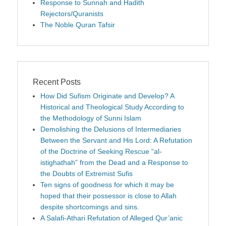
Response to Sunnah and Hadith
Rejectors/Quranists
The Noble Quran Tafsir
Recent Posts
How Did Sufism Originate and Develop? A
Historical and Theological Study According to
the Methodology of Sunni Islam
Demolishing the Delusions of Intermediaries
Between the Servant and His Lord: A Refutation
of the Doctrine of Seeking Rescue “al-
istighathah” from the Dead and a Response to
the Doubts of Extremist Sufis
Ten signs of goodness for which it may be
hoped that their possessor is close to Allah
despite shortcomings and sins.
A Salafi-Athari Refutation of Alleged Qur’anic