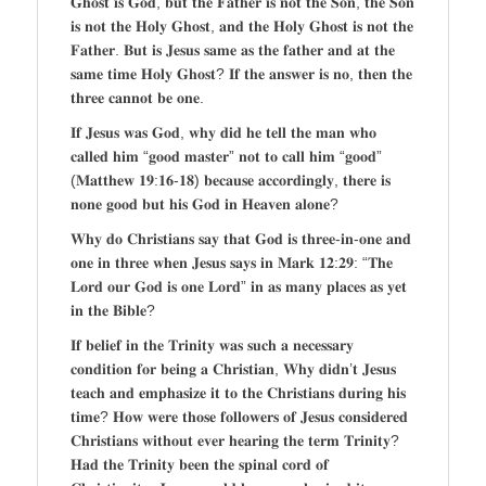
𝐆𝐡𝐨𝐬𝐭 𝐢𝐬 𝐆𝐨𝐝, 𝐛𝐮𝐭 𝐭𝐡𝐞 𝐅𝐚𝐭𝐡𝐞𝐫 𝐢𝐬 𝐧𝐨𝐭 𝐭𝐡𝐞 𝐒𝐨𝐧, 𝐭𝐡𝐞 𝐒𝐨𝐧
𝐢𝐬 𝐧𝐨𝐭 𝐭𝐡𝐞 𝐇𝐨𝐥𝐲 𝐆𝐡𝐨𝐬𝐭, 𝐚𝐧𝐝 𝐭𝐡𝐞 𝐇𝐨𝐥𝐲 𝐆𝐡𝐨𝐬𝐭 𝐢𝐬 𝐧𝐨𝐭 𝐭𝐡𝐞
𝐅𝐚𝐭𝐡𝐞𝐫. 𝐁𝐮𝐭 𝐢𝐬 𝐉𝐞𝐬𝐮𝐬 𝐬𝐚𝐦𝐞 𝐚𝐬 𝐭𝐡𝐞 𝐟𝐚𝐭𝐡𝐞𝐫 𝐚𝐧𝐝 𝐚𝐭 𝐭𝐡𝐞
𝐬𝐚𝐦𝐞 𝐭𝐢𝐦𝐞 𝐇𝐨𝐥𝐲 𝐆𝐡𝐨𝐬𝐭? 𝐈𝐟 𝐭𝐡𝐞 𝐚𝐧𝐬𝐰𝐞𝐫 𝐢𝐬 𝐧𝐨, 𝐭𝐡𝐞𝐧 𝐭𝐡𝐞
𝐭𝐡𝐫𝐞𝐞 𝐜𝐚𝐧𝐧𝐨𝐭 𝐛𝐞 𝐨𝐧𝐞.
𝐈𝐟 𝐉𝐞𝐬𝐮𝐬 𝐰𝐚𝐬 𝐆𝐨𝐝, 𝐰𝐡𝐲 𝐝𝐢𝐝 𝐡𝐞 𝐭𝐞𝐥𝐥 𝐭𝐡𝐞 𝐦𝐚𝐧 𝐰𝐡𝐨
𝐜𝐚𝐥𝐥𝐞𝐝 𝐡𝐢𝐦 “𝐠𝐨𝐨𝐝 𝐦𝐚𝐬𝐭𝐞𝐫” 𝐧𝐨𝐭 𝐭𝐨 𝐜𝐚𝐥𝐥 𝐡𝐢𝐦 “𝐠𝐨𝐨𝐝”
(𝐌𝐚𝐭𝐭𝐡𝐞𝐰 𝟏𝟗:𝟏𝟔-𝟏𝟖) 𝐛𝐞𝐜𝐚𝐮𝐬𝐞 𝐚𝐜𝐜𝐨𝐫𝐝𝐢𝐧𝐠𝐥𝐲, 𝐭𝐡𝐞𝐫𝐞 𝐢𝐬
𝐧𝐨𝐧𝐞 𝐠𝐨𝐨𝐝 𝐛𝐮𝐭 𝐡𝐢𝐬 𝐆𝐨𝐝 𝐢𝐧 𝐇𝐞𝐚𝐯𝐞𝐧 𝐚𝐥𝐨𝐧𝐞?
𝐖𝐡𝐲 𝐝𝐨 𝐂𝐡𝐫𝐢𝐬𝐭𝐢𝐚𝐧𝐬 𝐬𝐚𝐲 𝐭𝐡𝐚𝐭 𝐆𝐨𝐝 𝐢𝐬 𝐭𝐡𝐫𝐞𝐞-𝐢𝐧-𝐨𝐧𝐞 𝐚𝐧𝐝
𝐨𝐧𝐞 𝐢𝐧 𝐭𝐡𝐫𝐞𝐞 𝐰𝐡𝐞𝐧 𝐉𝐞𝐬𝐮𝐬 𝐬𝐚𝐲𝐬 𝐢𝐧 𝐌𝐚𝐫𝐤 𝟏𝟐:𝟐𝟗: “𝐓𝐡𝐞
𝐋𝐨𝐫𝐝 𝐨𝐮𝐫 𝐆𝐨𝐝 𝐢𝐬 𝐨𝐧𝐞 𝐋𝐨𝐫𝐝” 𝐢𝐧 𝐚𝐬 𝐦𝐚𝐧𝐲 𝐩𝐥𝐚𝐜𝐞𝐬 𝐚𝐬 𝐲𝐞𝐭
𝐢𝐧 𝐭𝐡𝐞 𝐁𝐢𝐛𝐥𝐞?
𝐈𝐟 𝐛𝐞𝐥𝐢𝐞𝐟 𝐢𝐧 𝐭𝐡𝐞 𝐓𝐫𝐢𝐧𝐢𝐭𝐲 𝐰𝐚𝐬 𝐬𝐮𝐜𝐡 𝐚 𝐧𝐞𝐜𝐞𝐬𝐬𝐚𝐫𝐲
𝐜𝐨𝐧𝐝𝐢𝐭𝐢𝐨𝐧 𝐟𝐨𝐫 𝐛𝐞𝐢𝐧𝐠 𝐚 𝐂𝐡𝐫𝐢𝐬𝐭𝐢𝐚𝐧, 𝐖𝐡𝐲 𝐝𝐢𝐝𝐧’𝐭 𝐉𝐞𝐬𝐮𝐬
𝐭𝐞𝐚𝐜𝐡 𝐚𝐧𝐝 𝐞𝐦𝐩𝐡𝐚𝐬𝐢𝐳𝐞 𝐢𝐭 𝐭𝐨 𝐭𝐡𝐞 𝐂𝐡𝐫𝐢𝐬𝐭𝐢𝐚𝐧𝐬 𝐝𝐮𝐫𝐢𝐧𝐠 𝐡𝐢𝐬
𝐭𝐢𝐦𝐞? 𝐇𝐨𝐰 𝐰𝐞𝐫𝐞 𝐭𝐡𝐨𝐬𝐞 𝐟𝐨𝐥𝐥𝐨𝐰𝐞𝐫𝐬 𝐨𝐟 𝐉𝐞𝐬𝐮𝐬 𝐜𝐨𝐧𝐬𝐢𝐝𝐞𝐫𝐞𝐝
𝐂𝐡𝐫𝐢𝐬𝐭𝐢𝐚𝐧𝐬 𝐰𝐢𝐭𝐡𝐨𝐮𝐭 𝐞𝐯𝐞𝐫 𝐡𝐞𝐚𝐫𝐢𝐧𝐠 𝐭𝐡𝐞 𝐭𝐞𝐫𝐦 𝐓𝐫𝐢𝐧𝐢𝐭𝐲?
𝐇𝐚𝐝 𝐭𝐡𝐞 𝐓𝐫𝐢𝐧𝐢𝐭𝐲 𝐛𝐞𝐞𝐧 𝐭𝐡𝐞 𝐬𝐩𝐢𝐧𝐚𝐥 𝐜𝐨𝐫𝐝 𝐨𝐟