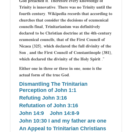
𝐆𝐨𝐝 𝐩𝐫𝐞𝐚𝐜𝐡𝐞𝐝 𝐢𝐭. 𝐓𝐡𝐞𝐫𝐞𝐟𝐨𝐫𝐞 𝐞𝐯𝐞𝐫𝐲 𝐤𝐧𝐨𝐰𝐥𝐞𝐝𝐠𝐞 𝐨𝐟
𝐓𝐫𝐢𝐧𝐢𝐭𝐲 𝐢𝐬 𝐢𝐧𝐧𝐨𝐯𝐚𝐭𝐢𝐯𝐞. 𝐓𝐡𝐞𝐫𝐞 𝐰𝐚𝐬 𝐧𝐨 𝐓𝐫𝐢𝐧𝐢𝐭𝐲 𝐮𝐧𝐭𝐢𝐥 𝐭𝐡𝐞
𝐟𝐨𝐮𝐫𝐭𝐡 𝐜𝐞𝐧𝐭𝐮𝐫𝐲. 𝐖𝐢𝐤𝐢𝐩𝐞𝐝𝐢𝐚 𝐫𝐞𝐜𝐨𝐫𝐝𝐬 𝐭𝐡𝐚𝐭 𝐚𝐜𝐜𝐨𝐫𝐝𝐢𝐧𝐠 𝐭𝐨
𝐜𝐡𝐮𝐫𝐜𝐡𝐞𝐬 𝐭𝐡𝐚𝐭 𝐜𝐨𝐧𝐬𝐢𝐝𝐞𝐫 𝐭𝐡𝐞 𝐝𝐞𝐜𝐢𝐬𝐢𝐨𝐧𝐬 𝐨𝐟 𝐞𝐜𝐮𝐦𝐞𝐧𝐢𝐜𝐚𝐥
𝐜𝐨𝐮𝐧𝐜𝐢𝐥𝐬 𝐟𝐢𝐧𝐚𝐥, 𝐓𝐫𝐢𝐧𝐢𝐭𝐚𝐫𝐢𝐚𝐧𝐢𝐬𝐦 𝐰𝐚𝐬 𝐝𝐞𝐟𝐢𝐧𝐢𝐭𝐢𝐯𝐞𝐥𝐲
𝐝𝐞𝐜𝐥𝐚𝐫𝐞𝐝 𝐭𝐨 𝐛𝐞 𝐂𝐡𝐫𝐢𝐬𝐭𝐢𝐚𝐧 𝐝𝐨𝐜𝐭𝐫𝐢𝐧𝐞 𝐚𝐭 𝐭𝐡𝐞 𝟒𝐭𝐡-𝐜𝐞𝐧𝐭𝐮𝐫𝐲
𝐞𝐜𝐮𝐦𝐞𝐧𝐢𝐜𝐚𝐥 𝐜𝐨𝐮𝐧𝐜𝐢𝐥𝐬, 𝐭𝐡𝐚𝐭 𝐨𝐟 𝐭𝐡𝐞 𝐅𝐢𝐫𝐬𝐭 𝐂𝐨𝐮𝐧𝐜𝐢𝐥 𝐨𝐟
𝐍𝐢𝐜𝐚𝐞𝐚 (𝟑𝟐𝟓), 𝐰𝐡𝐢𝐜𝐡 𝐝𝐞𝐜𝐥𝐚𝐫𝐞𝐝 𝐭𝐡𝐞 𝐟𝐮𝐥𝐥 𝐝𝐢𝐯𝐢𝐧𝐢𝐭𝐲 𝐨𝐟 𝐭𝐡𝐞
𝐒𝐨𝐧 , 𝐚𝐧𝐝 𝐭𝐡𝐞 𝐅𝐢𝐫𝐬𝐭 𝐂𝐨𝐮𝐧𝐜𝐢𝐥 𝐨𝐟 𝐂𝐨𝐧𝐬𝐭𝐚𝐧𝐭𝐢𝐧𝐨𝐩𝐥𝐞 (𝟑𝟖𝟏),
𝐰𝐡𝐢𝐜𝐡 𝐝𝐞𝐜𝐥𝐚𝐫𝐞𝐝 𝐭𝐡𝐞 𝐝𝐢𝐯𝐢𝐧𝐢𝐭𝐲 𝐨𝐟 𝐭𝐡𝐞 𝐇𝐨𝐥𝐲 𝐒𝐩𝐢𝐫𝐢𝐭 .”
𝐄𝐢𝐭𝐡𝐞𝐫 𝐨𝐧𝐞 𝐢𝐧 𝐭𝐡𝐫𝐞𝐞 𝐨𝐫 𝐭𝐡𝐫𝐞𝐞 𝐢𝐧 𝐨𝐧𝐞, 𝐧𝐨𝐧𝐞 𝐢𝐬 𝐭𝐡𝐞
𝐚𝐜𝐭𝐮𝐚𝐥 𝐟𝐨𝐫𝐦 𝐨𝐟 𝐭𝐡𝐞 𝐭𝐫𝐮𝐞 𝐆𝐨𝐝.
Dismantling The Trinitarian
Perception of John 1:1
Refuting John 3:16
Refutation of John 3:16
John 14:9 John 14:8-9
John 10:30 I and my father are one
An Appeal to Trinitarian Christians