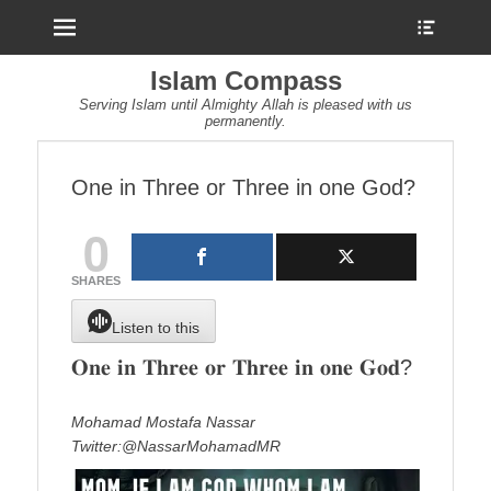
Menu
Show
Heade
Sideb
Islam Compass
Conte
Serving Islam until Almighty Allah is pleased with us
permanently.
One in Three or Three in one God?
0
SHARES
Listen to this
𝐎𝐧𝐞 𝐢𝐧 𝐓𝐡𝐫𝐞𝐞 𝐨𝐫 𝐓𝐡𝐫𝐞𝐞 𝐢𝐧 𝐨𝐧𝐞 𝐆𝐨𝐝?
Mohamad Mostafa Nassar
Twitter:@NassarMohamadMR