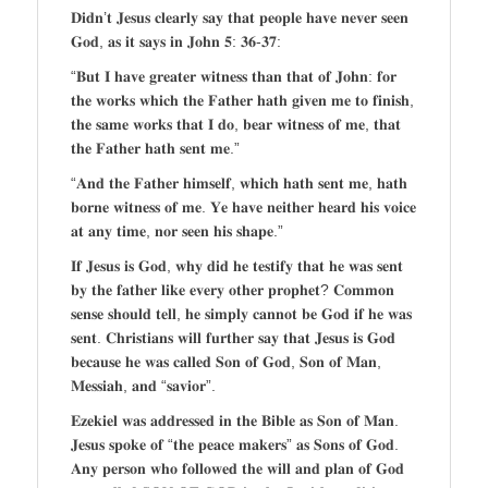
𝐃𝐢𝐝𝐧’𝐭 𝐉𝐞𝐬𝐮𝐬 𝐜𝐥𝐞𝐚𝐫𝐥𝐲 𝐬𝐚𝐲 𝐭𝐡𝐚𝐭 𝐩𝐞𝐨𝐩𝐥𝐞 𝐡𝐚𝐯𝐞 𝐧𝐞𝐯𝐞𝐫 𝐬𝐞𝐞𝐧
𝐆𝐨𝐝, 𝐚𝐬 𝐢𝐭 𝐬𝐚𝐲𝐬 𝐢𝐧 𝐉𝐨𝐡𝐧 𝟓: 𝟑𝟔-𝟑𝟕:
“𝐁𝐮𝐭 𝐈 𝐡𝐚𝐯𝐞 𝐠𝐫𝐞𝐚𝐭𝐞𝐫 𝐰𝐢𝐭𝐧𝐞𝐬𝐬 𝐭𝐡𝐚𝐧 𝐭𝐡𝐚𝐭 𝐨𝐟 𝐉𝐨𝐡𝐧: 𝐟𝐨𝐫
𝐭𝐡𝐞 𝐰𝐨𝐫𝐤𝐬 𝐰𝐡𝐢𝐜𝐡 𝐭𝐡𝐞 𝐅𝐚𝐭𝐡𝐞𝐫 𝐡𝐚𝐭𝐡 𝐠𝐢𝐯𝐞𝐧 𝐦𝐞 𝐭𝐨 𝐟𝐢𝐧𝐢𝐬𝐡,
𝐭𝐡𝐞 𝐬𝐚𝐦𝐞 𝐰𝐨𝐫𝐤𝐬 𝐭𝐡𝐚𝐭 𝐈 𝐝𝐨, 𝐛𝐞𝐚𝐫 𝐰𝐢𝐭𝐧𝐞𝐬𝐬 𝐨𝐟 𝐦𝐞, 𝐭𝐡𝐚𝐭
𝐭𝐡𝐞 𝐅𝐚𝐭𝐡𝐞𝐫 𝐡𝐚𝐭𝐡 𝐬𝐞𝐧𝐭 𝐦𝐞.”
“𝐀𝐧𝐝 𝐭𝐡𝐞 𝐅𝐚𝐭𝐡𝐞𝐫 𝐡𝐢𝐦𝐬𝐞𝐥𝐟, 𝐰𝐡𝐢𝐜𝐡 𝐡𝐚𝐭𝐡 𝐬𝐞𝐧𝐭 𝐦𝐞, 𝐡𝐚𝐭𝐡
𝐛𝐨𝐫𝐧𝐞 𝐰𝐢𝐭𝐧𝐞𝐬𝐬 𝐨𝐟 𝐦𝐞. 𝐘𝐞 𝐡𝐚𝐯𝐞 𝐧𝐞𝐢𝐭𝐡𝐞𝐫 𝐡𝐞𝐚𝐫𝐝 𝐡𝐢𝐬 𝐯𝐨𝐢𝐜𝐞
𝐚𝐭 𝐚𝐧𝐲 𝐭𝐢𝐦𝐞, 𝐧𝐨𝐫 𝐬𝐞𝐞𝐧 𝐡𝐢𝐬 𝐬𝐡𝐚𝐩𝐞.”
𝐈𝐟 𝐉𝐞𝐬𝐮𝐬 𝐢𝐬 𝐆𝐨𝐝, 𝐰𝐡𝐲 𝐝𝐢𝐝 𝐡𝐞 𝐭𝐞𝐬𝐭𝐢𝐟𝐲 𝐭𝐡𝐚𝐭 𝐡𝐞 𝐰𝐚𝐬 𝐬𝐞𝐧𝐭
𝐛𝐲 𝐭𝐡𝐞 𝐟𝐚𝐭𝐡𝐞𝐫 𝐥𝐢𝐤𝐞 𝐞𝐯𝐞𝐫𝐲 𝐨𝐭𝐡𝐞𝐫 𝐩𝐫𝐨𝐩𝐡𝐞𝐭? 𝐂𝐨𝐦𝐦𝐨𝐧
𝐬𝐞𝐧𝐬𝐞 𝐬𝐡𝐨𝐮𝐥𝐝 𝐭𝐞𝐥𝐥, 𝐡𝐞 𝐬𝐢𝐦𝐩𝐥𝐲 𝐜𝐚𝐧𝐧𝐨𝐭 𝐛𝐞 𝐆𝐨𝐝 𝐢𝐟 𝐡𝐞 𝐰𝐚𝐬
𝐬𝐞𝐧𝐭. 𝐂𝐡𝐫𝐢𝐬𝐭𝐢𝐚𝐧𝐬 𝐰𝐢𝐥𝐥 𝐟𝐮𝐫𝐭𝐡𝐞𝐫 𝐬𝐚𝐲 𝐭𝐡𝐚𝐭 𝐉𝐞𝐬𝐮𝐬 𝐢𝐬 𝐆𝐨𝐝
𝐛𝐞𝐜𝐚𝐮𝐬𝐞 𝐡𝐞 𝐰𝐚𝐬 𝐜𝐚𝐥𝐥𝐞𝐝 𝐒𝐨𝐧 𝐨𝐟 𝐆𝐨𝐝, 𝐒𝐨𝐧 𝐨𝐟 𝐌𝐚𝐧,
𝐌𝐞𝐬𝐬𝐢𝐚𝐡, 𝐚𝐧𝐝 “𝐬𝐚𝐯𝐢𝐨𝐫”.
𝐄𝐳𝐞𝐤𝐢𝐞𝐥 𝐰𝐚𝐬 𝐚𝐝𝐝𝐫𝐞𝐬𝐬𝐞𝐝 𝐢𝐧 𝐭𝐡𝐞 𝐁𝐢𝐛𝐥𝐞 𝐚𝐬 𝐒𝐨𝐧 𝐨𝐟 𝐌𝐚𝐧.
𝐉𝐞𝐬𝐮𝐬 𝐬𝐩𝐨𝐤𝐞 𝐨𝐟 “𝐭𝐡𝐞 𝐩𝐞𝐚𝐜𝐞 𝐦𝐚𝐤𝐞𝐫𝐬” 𝐚𝐬 𝐒𝐨𝐧𝐬 𝐨𝐟 𝐆𝐨𝐝.
𝐀𝐧𝐲 𝐩𝐞𝐫𝐬𝐨𝐧 𝐰𝐡𝐨 𝐟𝐨𝐥𝐥𝐨𝐰𝐞𝐝 𝐭𝐡𝐞 𝐰𝐢𝐥𝐥 𝐚𝐧𝐝 𝐩𝐥𝐚𝐧 𝐨𝐟 𝐆𝐨𝐝