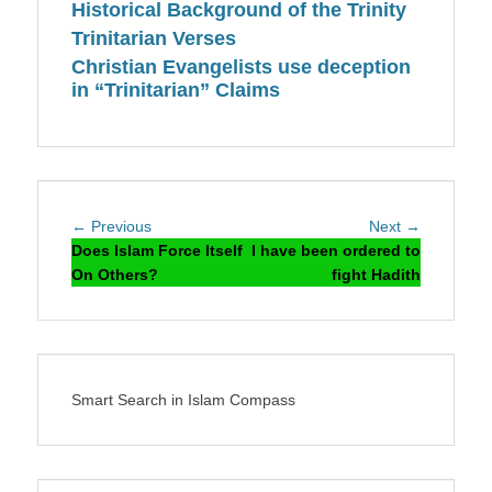
Historical Background of the Trinity
Trinitarian Verses
Christian Evangelists use deception
in “Trinitarian” Claims
Post
Previous
Next
← Previous
Next →
navigation
post:
post:
Does Islam Force Itself
I have been ordered to
On Others?
fight Hadith
Smart Search in Islam Compass