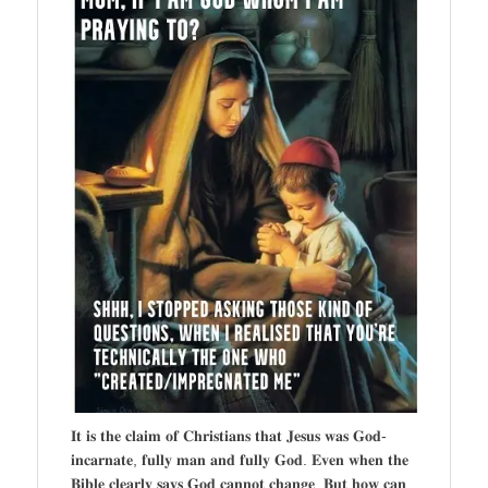
𝐈𝐭 𝐢𝐬 𝐭𝐡𝐞 𝐜𝐥𝐚𝐢𝐦 𝐨𝐟 𝐂𝐡𝐫𝐢𝐬𝐭𝐢𝐚𝐧𝐬 𝐭𝐡𝐚𝐭 𝐉𝐞𝐬𝐮𝐬 𝐰𝐚𝐬 𝐆𝐨𝐝-
𝐢𝐧𝐜𝐚𝐫𝐧𝐚𝐭𝐞, 𝐟𝐮𝐥𝐥𝐲 𝐦𝐚𝐧 𝐚𝐧𝐝 𝐟𝐮𝐥𝐥𝐲 𝐆𝐨𝐝. 𝐄𝐯𝐞𝐧 𝐰𝐡𝐞𝐧 𝐭𝐡𝐞
𝐁𝐢𝐛𝐥𝐞 𝐜𝐥𝐞𝐚𝐫𝐥𝐲 𝐬𝐚𝐲𝐬 𝐆𝐨𝐝 𝐜𝐚𝐧𝐧𝐨𝐭 𝐜𝐡𝐚𝐧𝐠𝐞. 𝐁𝐮𝐭 𝐡𝐨𝐰 𝐜𝐚𝐧