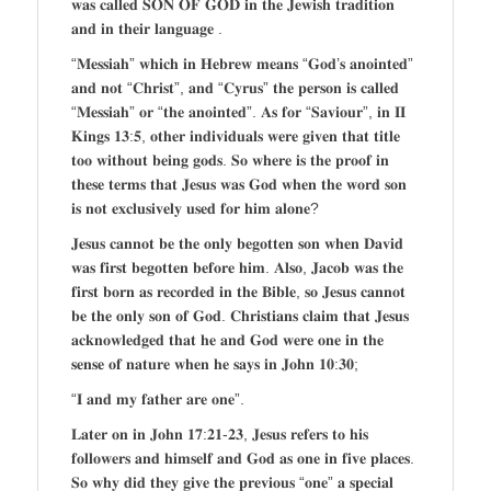
𝐰𝐚𝐬 𝐜𝐚𝐥𝐥𝐞𝐝 𝐒𝐎𝐍 𝐎𝐅 𝐆𝐎𝐃 𝐢𝐧 𝐭𝐡𝐞 𝐉𝐞𝐰𝐢𝐬𝐡 𝐭𝐫𝐚𝐝𝐢𝐭𝐢𝐨𝐧
𝐚𝐧𝐝 𝐢𝐧 𝐭𝐡𝐞𝐢𝐫 𝐥𝐚𝐧𝐠𝐮𝐚𝐠𝐞 .
“𝐌𝐞𝐬𝐬𝐢𝐚𝐡” 𝐰𝐡𝐢𝐜𝐡 𝐢𝐧 𝐇𝐞𝐛𝐫𝐞𝐰 𝐦𝐞𝐚𝐧𝐬 “𝐆𝐨𝐝’𝐬 𝐚𝐧𝐨𝐢𝐧𝐭𝐞𝐝”
𝐚𝐧𝐝 𝐧𝐨𝐭 “𝐂𝐡𝐫𝐢𝐬𝐭”, 𝐚𝐧𝐝 “𝐂𝐲𝐫𝐮𝐬” 𝐭𝐡𝐞 𝐩𝐞𝐫𝐬𝐨𝐧 𝐢𝐬 𝐜𝐚𝐥𝐥𝐞𝐝
“𝐌𝐞𝐬𝐬𝐢𝐚𝐡” 𝐨𝐫 “𝐭𝐡𝐞 𝐚𝐧𝐨𝐢𝐧𝐭𝐞𝐝”. 𝐀𝐬 𝐟𝐨𝐫 “𝐒𝐚𝐯𝐢𝐨𝐮𝐫”, 𝐢𝐧 𝐈𝐈
𝐊𝐢𝐧𝐠𝐬 𝟏𝟑:𝟓, 𝐨𝐭𝐡𝐞𝐫 𝐢𝐧𝐝𝐢𝐯𝐢𝐝𝐮𝐚𝐥𝐬 𝐰𝐞𝐫𝐞 𝐠𝐢𝐯𝐞𝐧 𝐭𝐡𝐚𝐭 𝐭𝐢𝐭𝐥𝐞
𝐭𝐨𝐨 𝐰𝐢𝐭𝐡𝐨𝐮𝐭 𝐛𝐞𝐢𝐧𝐠 𝐠𝐨𝐝𝐬. 𝐒𝐨 𝐰𝐡𝐞𝐫𝐞 𝐢𝐬 𝐭𝐡𝐞 𝐩𝐫𝐨𝐨𝐟 𝐢𝐧
𝐭𝐡𝐞𝐬𝐞 𝐭𝐞𝐫𝐦𝐬 𝐭𝐡𝐚𝐭 𝐉𝐞𝐬𝐮𝐬 𝐰𝐚𝐬 𝐆𝐨𝐝 𝐰𝐡𝐞𝐧 𝐭𝐡𝐞 𝐰𝐨𝐫𝐝 𝐬𝐨𝐧
𝐢𝐬 𝐧𝐨𝐭 𝐞𝐱𝐜𝐥𝐮𝐬𝐢𝐯𝐞𝐥𝐲 𝐮𝐬𝐞𝐝 𝐟𝐨𝐫 𝐡𝐢𝐦 𝐚𝐥𝐨𝐧𝐞?
𝐉𝐞𝐬𝐮𝐬 𝐜𝐚𝐧𝐧𝐨𝐭 𝐛𝐞 𝐭𝐡𝐞 𝐨𝐧𝐥𝐲 𝐛𝐞𝐠𝐨𝐭𝐭𝐞𝐧 𝐬𝐨𝐧 𝐰𝐡𝐞𝐧 𝐃𝐚𝐯𝐢𝐝
𝐰𝐚𝐬 𝐟𝐢𝐫𝐬𝐭 𝐛𝐞𝐠𝐨𝐭𝐭𝐞𝐧 𝐛𝐞𝐟𝐨𝐫𝐞 𝐡𝐢𝐦. 𝐀𝐥𝐬𝐨, 𝐉𝐚𝐜𝐨𝐛 𝐰𝐚𝐬 𝐭𝐡𝐞
𝐟𝐢𝐫𝐬𝐭 𝐛𝐨𝐫𝐧 𝐚𝐬 𝐫𝐞𝐜𝐨𝐫𝐝𝐞𝐝 𝐢𝐧 𝐭𝐡𝐞 𝐁𝐢𝐛𝐥𝐞, 𝐬𝐨 𝐉𝐞𝐬𝐮𝐬 𝐜𝐚𝐧𝐧𝐨𝐭
𝐛𝐞 𝐭𝐡𝐞 𝐨𝐧𝐥𝐲 𝐬𝐨𝐧 𝐨𝐟 𝐆𝐨𝐝. 𝐂𝐡𝐫𝐢𝐬𝐭𝐢𝐚𝐧𝐬 𝐜𝐥𝐚𝐢𝐦 𝐭𝐡𝐚𝐭 𝐉𝐞𝐬𝐮𝐬
𝐚𝐜𝐤𝐧𝐨𝐰𝐥𝐞𝐝𝐠𝐞𝐝 𝐭𝐡𝐚𝐭 𝐡𝐞 𝐚𝐧𝐝 𝐆𝐨𝐝 𝐰𝐞𝐫𝐞 𝐨𝐧𝐞 𝐢𝐧 𝐭𝐡𝐞
𝐬𝐞𝐧𝐬𝐞 𝐨𝐟 𝐧𝐚𝐭𝐮𝐫𝐞 𝐰𝐡𝐞𝐧 𝐡𝐞 𝐬𝐚𝐲𝐬 𝐢𝐧 𝐉𝐨𝐡𝐧 𝟏𝟎:𝟑𝟎;
“𝐈 𝐚𝐧𝐝 𝐦𝐲 𝐟𝐚𝐭𝐡𝐞𝐫 𝐚𝐫𝐞 𝐨𝐧𝐞”.
𝐋𝐚𝐭𝐞𝐫 𝐨𝐧 𝐢𝐧 𝐉𝐨𝐡𝐧 𝟏𝟕:𝟐𝟏-𝟐𝟑, 𝐉𝐞𝐬𝐮𝐬 𝐫𝐞𝐟𝐞𝐫𝐬 𝐭𝐨 𝐡𝐢𝐬
𝐟𝐨𝐥𝐥𝐨𝐰𝐞𝐫𝐬 𝐚𝐧𝐝 𝐡𝐢𝐦𝐬𝐞𝐥𝐟 𝐚𝐧𝐝 𝐆𝐨𝐝 𝐚𝐬 𝐨𝐧𝐞 𝐢𝐧 𝐟𝐢𝐯𝐞 𝐩𝐥𝐚𝐜𝐞𝐬.
𝐒𝐨 𝐰𝐡𝐲 𝐝𝐢𝐝 𝐭𝐡𝐞𝐲 𝐠𝐢𝐯𝐞 𝐭𝐡𝐞 𝐩𝐫𝐞𝐯𝐢𝐨𝐮𝐬 “𝐨𝐧𝐞” 𝐚 𝐬𝐩𝐞𝐜𝐢𝐚𝐥