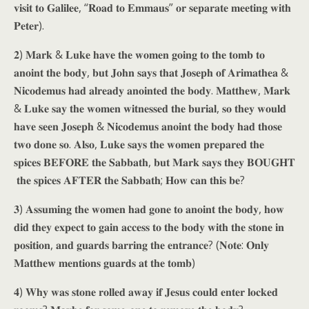
𝐯𝐢𝐬𝐢𝐭 𝐭𝐨 𝐆𝐚𝐥𝐢𝐥𝐞𝐞, “𝐑𝐨𝐚𝐝 𝐭𝐨 𝐄𝐦𝐦𝐚𝐮𝐬” 𝐨𝐫 𝐬𝐞𝐩𝐚𝐫𝐚𝐭𝐞 𝐦𝐞𝐞𝐭𝐢𝐧𝐠 𝐰𝐢𝐭𝐡
𝐏𝐞𝐭𝐞𝐫).
𝟐) 𝐌𝐚𝐫𝐤 & 𝐋𝐮𝐤𝐞 𝐡𝐚𝐯𝐞 𝐭𝐡𝐞 𝐰𝐨𝐦𝐞𝐧 𝐠𝐨𝐢𝐧𝐠 𝐭𝐨 𝐭𝐡𝐞 𝐭𝐨𝐦𝐛 𝐭𝐨
𝐚𝐧𝐨𝐢𝐧𝐭 𝐭𝐡𝐞 𝐛𝐨𝐝𝐲, 𝐛𝐮𝐭 𝐉𝐨𝐡𝐧 𝐬𝐚𝐲𝐬 𝐭𝐡𝐚𝐭 𝐉𝐨𝐬𝐞𝐩𝐡 𝐨𝐟 𝐀𝐫𝐢𝐦𝐚𝐭𝐡𝐞𝐚 &
𝐍𝐢𝐜𝐨𝐝𝐞𝐦𝐮𝐬 𝐡𝐚𝐝 𝐚𝐥𝐫𝐞𝐚𝐝𝐲 𝐚𝐧𝐨𝐢𝐧𝐭𝐞𝐝 𝐭𝐡𝐞 𝐛𝐨𝐝𝐲. 𝐌𝐚𝐭𝐭𝐡𝐞𝐰, 𝐌𝐚𝐫𝐤
& 𝐋𝐮𝐤𝐞 𝐬𝐚𝐲 𝐭𝐡𝐞 𝐰𝐨𝐦𝐞𝐧 𝐰𝐢𝐭𝐧𝐞𝐬𝐬𝐞𝐝 𝐭𝐡𝐞 𝐛𝐮𝐫𝐢𝐚𝐥, 𝐬𝐨 𝐭𝐡𝐞𝐲 𝐰𝐨𝐮𝐥𝐝
𝐡𝐚𝐯𝐞 𝐬𝐞𝐞𝐧 𝐉𝐨𝐬𝐞𝐩𝐡 & 𝐍𝐢𝐜𝐨𝐝𝐞𝐦𝐮𝐬 𝐚𝐧𝐨𝐢𝐧𝐭 𝐭𝐡𝐞 𝐛𝐨𝐝𝐲 𝐡𝐚𝐝 𝐭𝐡𝐨𝐬𝐞
𝐭𝐰𝐨 𝐝𝐨𝐧𝐞 𝐬𝐨. 𝐀𝐥𝐬𝐨, 𝐋𝐮𝐤𝐞 𝐬𝐚𝐲𝐬 𝐭𝐡𝐞 𝐰𝐨𝐦𝐞𝐧 𝐩𝐫𝐞𝐩𝐚𝐫𝐞𝐝 𝐭𝐡𝐞
𝐬𝐩𝐢𝐜𝐞𝐬 𝐁𝐄𝐅𝐎𝐑𝐄 𝐭𝐡𝐞 𝐒𝐚𝐛𝐛𝐚𝐭𝐡, 𝐛𝐮𝐭 𝐌𝐚𝐫𝐤 𝐬𝐚𝐲𝐬 𝐭𝐡𝐞𝐲 𝐁𝐎𝐔𝐆𝐇𝐓
𝐭𝐡𝐞 𝐬𝐩𝐢𝐜𝐞𝐬 𝐀𝐅𝐓𝐄𝐑 𝐭𝐡𝐞 𝐒𝐚𝐛𝐛𝐚𝐭𝐡; 𝐇𝐨𝐰 𝐜𝐚𝐧 𝐭𝐡𝐢𝐬 𝐛𝐞?
𝟑) 𝐀𝐬𝐬𝐮𝐦𝐢𝐧𝐠 𝐭𝐡𝐞 𝐰𝐨𝐦𝐞𝐧 𝐡𝐚𝐝 𝐠𝐨𝐧𝐞 𝐭𝐨 𝐚𝐧𝐨𝐢𝐧𝐭 𝐭𝐡𝐞 𝐛𝐨𝐝𝐲, 𝐡𝐨𝐰
𝐝𝐢𝐝 𝐭𝐡𝐞𝐲 𝐞𝐱𝐩𝐞𝐜𝐭 𝐭𝐨 𝐠𝐚𝐢𝐧 𝐚𝐜𝐜𝐞𝐬𝐬 𝐭𝐨 𝐭𝐡𝐞 𝐛𝐨𝐝𝐲 𝐰𝐢𝐭𝐡 𝐭𝐡𝐞 𝐬𝐭𝐨𝐧𝐞 𝐢𝐧
𝐩𝐨𝐬𝐢𝐭𝐢𝐨𝐧, 𝐚𝐧𝐝 𝐠𝐮𝐚𝐫𝐝𝐬 𝐛𝐚𝐫𝐫𝐢𝐧𝐠 𝐭𝐡𝐞 𝐞𝐧𝐭𝐫𝐚𝐧𝐜𝐞? (𝐍𝐨𝐭𝐞: 𝐎𝐧𝐥𝐲
𝐌𝐚𝐭𝐭𝐡𝐞𝐰 𝐦𝐞𝐧𝐭𝐢𝐨𝐧𝐬 𝐠𝐮𝐚𝐫𝐝𝐬 𝐚𝐭 𝐭𝐡𝐞 𝐭𝐨𝐦𝐛)
𝟒) 𝐖𝐡𝐲 𝐰𝐚𝐬 𝐬𝐭𝐨𝐧𝐞 𝐫𝐨𝐥𝐥𝐞𝐝 𝐚𝐰𝐚𝐲 𝐢𝐟 𝐉𝐞𝐬𝐮𝐬 𝐜𝐨𝐮𝐥𝐝 𝐞𝐧𝐭𝐞𝐫 𝐥𝐨𝐜𝐤𝐞𝐝