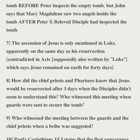
𝐭𝐨𝐦𝐛 𝐁𝐄𝐅𝐎𝐑𝐄 𝐏𝐞𝐭𝐞𝐫 𝐢𝐧𝐬𝐩𝐞𝐜𝐭𝐬 𝐭𝐡𝐞 𝐞𝐦𝐩𝐭𝐲 𝐭𝐨𝐦𝐛, 𝐛𝐮𝐭 𝐉𝐨𝐡𝐧
𝐬𝐚𝐲𝐬 𝐭𝐡𝐚𝐭 𝐌𝐚𝐫𝐲 𝐌𝐚𝐠𝐝𝐚𝐥𝐞𝐧𝐞 𝐬𝐚𝐰 𝐭𝐰𝐨 𝐚𝐧𝐠𝐞𝐥𝐬 𝐢𝐧𝐬𝐢𝐝𝐞 𝐭𝐡𝐞
𝐭𝐨𝐦𝐛 𝐀𝐅𝐓𝐄𝐑 𝐏𝐞𝐭𝐞𝐫 & 𝐁𝐞𝐥𝐨𝐯𝐞𝐝 𝐃𝐢𝐬𝐜𝐢𝐩𝐥𝐞 𝐡𝐚𝐝 𝐢𝐧𝐬𝐩𝐞𝐜𝐭𝐞𝐝 𝐭𝐡𝐞
𝐭𝐨𝐦𝐛.
𝟕) 𝐓𝐡𝐞 𝐚𝐬𝐜𝐞𝐧𝐬𝐢𝐨𝐧 𝐨𝐟 𝐉𝐞𝐬𝐮𝐬 𝐢𝐬 𝐨𝐧𝐥𝐲 𝐦𝐞𝐧𝐭𝐢𝐨𝐧𝐞𝐝 𝐢𝐧 𝐋𝐮𝐤𝐞,
𝐚𝐩𝐩𝐚𝐫𝐞𝐧𝐭𝐥𝐲 𝐨𝐧 𝐭𝐡𝐞 𝐬𝐚𝐦𝐞 𝐝𝐚𝐲 𝐚𝐬 𝐡𝐢𝐬 𝐫𝐞𝐬𝐮𝐫𝐫𝐞𝐜𝐭𝐢𝐨𝐧
(𝐜𝐨𝐧𝐭𝐫𝐚𝐝𝐢𝐜𝐭𝐞𝐝 𝐢𝐧 𝐀𝐜𝐭𝐬 [𝐬𝐮𝐩𝐩𝐨𝐬𝐞𝐝𝐥𝐲 𝐚𝐥𝐬𝐨 𝐰𝐫𝐢𝐭𝐭𝐞𝐧 𝐛𝐲 “𝐋𝐮𝐤𝐞”]
𝐰𝐡𝐢𝐜𝐡 𝐬𝐚𝐲𝐬 𝐉𝐞𝐬𝐮𝐬 𝐫𝐞𝐦𝐚𝐢𝐧𝐞𝐝 𝐨𝐧 𝐞𝐚𝐫𝐭𝐡 𝐟𝐨𝐫 𝐟𝐨𝐫𝐭𝐲 𝐝𝐚𝐲𝐬).
𝟖) 𝐇𝐨𝐰 𝐝𝐢𝐝 𝐭𝐡𝐞 𝐜𝐡𝐢𝐞𝐟 𝐩𝐫𝐢𝐞𝐬𝐭𝐬 𝐚𝐧𝐝 𝐏𝐡𝐚𝐫𝐢𝐬𝐞𝐞𝐬 𝐤𝐧𝐨𝐰 𝐭𝐡𝐚𝐭 𝐉𝐞𝐬𝐮𝐬
𝐰𝐨𝐮𝐥𝐝 𝐛𝐞 𝐫𝐞𝐬𝐮𝐫𝐫𝐞𝐜𝐭𝐞𝐝 𝐚𝐟𝐭𝐞𝐫 𝟑 𝐝𝐚𝐲𝐬 𝐰𝐡𝐞𝐧 𝐭𝐡𝐞 𝐃𝐢𝐬𝐜𝐢𝐩𝐥𝐞𝐬 𝐝𝐢𝐝𝐧’𝐭
𝐬𝐞𝐞𝐦 𝐭𝐨 𝐮𝐧𝐝𝐞𝐫𝐬𝐭𝐚𝐧𝐝 𝐭𝐡𝐢𝐬? 𝐖𝐡𝐨 𝐰𝐢𝐭𝐧𝐞𝐬𝐬𝐞𝐝 𝐭𝐡𝐢𝐬 𝐦𝐞𝐞𝐭𝐢𝐧𝐠 𝐰𝐡𝐞𝐧
𝐠𝐮𝐚𝐫𝐝𝐬 𝐰𝐞𝐫𝐞 𝐬𝐞𝐧𝐭 𝐭𝐨 𝐬𝐞𝐜𝐮𝐫𝐞 𝐭𝐡𝐞 𝐭𝐨𝐦𝐛?
𝟗) 𝐖𝐡𝐨 𝐰𝐢𝐭𝐧𝐞𝐬𝐬𝐞𝐝 𝐭𝐡𝐞 𝐦𝐞𝐞𝐭𝐢𝐧𝐠 𝐛𝐞𝐭𝐰𝐞𝐞𝐧 𝐭𝐡𝐞 𝐠𝐮𝐚𝐫𝐝𝐬 𝐚𝐧𝐝 𝐭𝐡𝐞
𝐜𝐡𝐢𝐞𝐟 𝐩𝐫𝐢𝐞𝐬𝐭𝐬 𝐰𝐡𝐞𝐧 𝐚 𝐛𝐫𝐢𝐛𝐞 𝐰𝐚𝐬 𝐬𝐮𝐠𝐠𝐞𝐬𝐭𝐞𝐝?
𝟏𝟎) 𝐏𝐚𝐮𝐥’𝐬 𝐂𝐨𝐫𝐢𝐧𝐭𝐡𝐢𝐚𝐧𝐬 𝟏𝟓:𝟑 𝐬𝐭𝐚𝐭𝐞𝐬 𝐭𝐡𝐚𝐭 𝐭𝐡𝐞 𝐟𝐢𝐫𝐬𝐭 𝐚𝐩𝐩𝐞𝐚𝐫𝐚𝐧𝐜𝐞