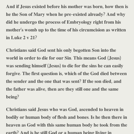
𝐀𝐧𝐝 𝐢𝐟 𝐉𝐞𝐬𝐮𝐬 𝐞𝐱𝐢𝐬𝐭𝐞𝐝 𝐛𝐞𝐟𝐨𝐫𝐞 𝐡𝐢𝐬 𝐦𝐨𝐭𝐡𝐞𝐫 𝐰𝐚𝐬 𝐛𝐨𝐫𝐧, 𝐡𝐨𝐰 𝐭𝐡𝐞𝐧 𝐢𝐬
𝐡𝐞 𝐭𝐡𝐞 𝐒𝐨𝐧 𝐨𝐟 𝐌𝐚𝐫𝐲 𝐰𝐡𝐞𝐧 𝐡𝐞 𝐩𝐫𝐞-𝐞𝐱𝐢𝐬𝐭𝐞𝐝 𝐚𝐥𝐫𝐞𝐚𝐝𝐲? 𝐀𝐧𝐝 𝐰𝐡𝐲
𝐝𝐢𝐝 𝐡𝐞 𝐮𝐧𝐝𝐞𝐫𝐠𝐨 𝐭𝐡𝐞 𝐩𝐫𝐨𝐜𝐞𝐬𝐬 𝐨𝐟 𝐄𝐦𝐛𝐫𝐲𝐨𝐥𝐨𝐠𝐲 𝐫𝐢𝐠𝐡𝐭 𝐟𝐫𝐨𝐦 𝐡𝐢𝐬
𝐦𝐨𝐭𝐡𝐞𝐫’𝐬 𝐰𝐨𝐦𝐛 𝐮𝐩 𝐭𝐨 𝐭𝐡𝐞 𝐭𝐢𝐦𝐞 𝐨𝐟 𝐡𝐢𝐬 𝐜𝐢𝐫𝐜𝐮𝐦𝐜𝐢𝐬𝐢𝐨𝐧 𝐚𝐬 𝐰𝐫𝐢𝐭𝐭𝐞𝐧
𝐢𝐧 𝐋𝐮𝐤𝐞 𝟐 𝐯 𝟐𝟏?
𝐂𝐡𝐫𝐢𝐬𝐭𝐢𝐚𝐧𝐬 𝐬𝐚𝐢𝐝 𝐆𝐨𝐝 𝐬𝐞𝐧𝐭 𝐡𝐢𝐬 𝐨𝐧𝐥𝐲 𝐛𝐞𝐠𝐨𝐭𝐭𝐞𝐧 𝐒𝐨𝐧 𝐢𝐧𝐭𝐨 𝐭𝐡𝐞
𝐰𝐨𝐫𝐥𝐝 𝐢𝐧 𝐨𝐫𝐝𝐞𝐫 𝐭𝐨 𝐝𝐢𝐞 𝐟𝐨𝐫 𝐨𝐮𝐫 𝐒𝐢𝐧. 𝐓𝐡𝐢𝐬 𝐦𝐞𝐚𝐧𝐬 𝐆𝐨𝐝 (𝐉𝐞𝐬𝐮𝐬)
𝐰𝐚𝐬 𝐬𝐞𝐧𝐝𝐢𝐧𝐠 𝐡𝐢𝐦𝐬𝐞𝐥𝐟 (𝐉𝐞𝐬𝐮𝐬) 𝐭𝐨 𝐝𝐢𝐞 𝐟𝐨𝐫 𝐭𝐡𝐞 𝐬𝐢𝐧𝐬 𝐡𝐞 𝐜𝐚𝐧 𝐞𝐚𝐬𝐢𝐥𝐲
𝐟𝐨𝐫𝐠𝐢𝐯𝐞. 𝐓𝐡𝐞 𝐟𝐢𝐫𝐬𝐭 𝐪𝐮𝐞𝐬𝐭𝐢𝐨𝐧 𝐢𝐬, 𝐰𝐡𝐢𝐜𝐡 𝐨𝐟 𝐭𝐡𝐞 𝐆𝐨𝐝 𝐝𝐢𝐞𝐝 𝐛𝐞𝐭𝐰𝐞𝐞𝐧
𝐭𝐡𝐞 𝐬𝐞𝐧𝐝𝐞𝐫 𝐚𝐧𝐝 𝐭𝐡𝐞 𝐨𝐧𝐞 𝐭𝐡𝐚𝐭 𝐰𝐚𝐬 𝐬𝐞𝐧𝐭? 𝐈𝐟 𝐭𝐡𝐞 𝐬𝐨𝐧 𝐝𝐢𝐞𝐝, 𝐚𝐧𝐝
𝐭𝐡𝐞 𝐟𝐚𝐭𝐡𝐞𝐫 𝐰𝐚𝐬 𝐚𝐥𝐢𝐯𝐞, 𝐭𝐡𝐞𝐧 𝐚𝐫𝐞 𝐭𝐡𝐞𝐲 𝐬𝐭𝐢𝐥𝐥 𝐨𝐧𝐞 𝐚𝐧𝐝 𝐭𝐡𝐞 𝐬𝐚𝐦𝐞
𝐛𝐞𝐢𝐧𝐠?
𝐂𝐡𝐫𝐢𝐬𝐭𝐢𝐚𝐧𝐬 𝐬𝐚𝐢𝐝 𝐉𝐞𝐬𝐮𝐬 𝐰𝐡𝐨 𝐰𝐚𝐬 𝐆𝐨𝐝, 𝐚𝐬𝐜𝐞𝐧𝐝𝐞𝐝 𝐭𝐨 𝐡𝐞𝐚𝐯𝐞𝐧 𝐢𝐧
𝐛𝐨𝐝𝐢𝐥𝐲 𝐨𝐫 𝐡𝐮𝐦𝐚𝐧 𝐛𝐨𝐝𝐲 𝐨𝐟 𝐟𝐥𝐞𝐬𝐡 𝐚𝐧𝐝 𝐛𝐨𝐧𝐞𝐬. 𝐈𝐬 𝐡𝐞 𝐭𝐡𝐞𝐧 𝐭𝐡𝐞𝐫𝐞 𝐢𝐧
𝐡𝐞𝐚𝐯𝐞𝐧 𝐚𝐬 𝐆𝐨𝐝 𝐰𝐢𝐭𝐡 𝐭𝐡𝐢𝐬 𝐬𝐚𝐦𝐞 𝐡𝐮𝐦𝐚𝐧 𝐛𝐨𝐝𝐲 𝐡𝐞 𝐭𝐨𝐨𝐤 𝐟𝐫𝐨𝐦 𝐭𝐡𝐞
𝐞𝐚𝐫𝐭𝐡? 𝐀𝐧𝐝 𝐢𝐬 𝐡𝐞 𝐬𝐭𝐢𝐥𝐥 𝐆𝐨𝐝 𝐨𝐫 𝐚 𝐡𝐮𝐦𝐚𝐧 𝐛𝐞𝐢𝐧𝐠 𝐥𝐢𝐯𝐢𝐧𝐠 𝐢𝐧