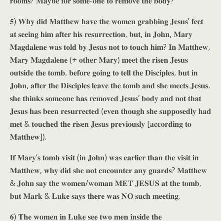
𝐫𝐨𝐨𝐦𝐬? 𝐌𝐚𝐲𝐛𝐞 𝐟𝐨𝐫 𝐬𝐨𝐦𝐞-𝐨𝐧𝐞 𝐭𝐨 𝐫𝐞𝐦𝐨𝐯𝐞 𝐭𝐡𝐞 𝐛𝐨𝐝𝐲?
𝟓) 𝐖𝐡𝐲 𝐝𝐢𝐝 𝐌𝐚𝐭𝐭𝐡𝐞𝐰 𝐡𝐚𝐯𝐞 𝐭𝐡𝐞 𝐰𝐨𝐦𝐞𝐧 𝐠𝐫𝐚𝐛𝐛𝐢𝐧𝐠 𝐉𝐞𝐬𝐮𝐬’ 𝐟𝐞𝐞𝐭
𝐚𝐭 𝐬𝐞𝐞𝐢𝐧𝐠 𝐡𝐢𝐦 𝐚𝐟𝐭𝐞𝐫 𝐡𝐢𝐬 𝐫𝐞𝐬𝐮𝐫𝐫𝐞𝐜𝐭𝐢𝐨𝐧, 𝐛𝐮𝐭, 𝐢𝐧 𝐉𝐨𝐡𝐧, 𝐌𝐚𝐫𝐲
𝐌𝐚𝐠𝐝𝐚𝐥𝐞𝐧𝐞 𝐰𝐚𝐬 𝐭𝐨𝐥𝐝 𝐛𝐲 𝐉𝐞𝐬𝐮𝐬 𝐧𝐨𝐭 𝐭𝐨 𝐭𝐨𝐮𝐜𝐡 𝐡𝐢𝐦? 𝐈𝐧 𝐌𝐚𝐭𝐭𝐡𝐞𝐰,
𝐌𝐚𝐫𝐲 𝐌𝐚𝐠𝐝𝐚𝐥𝐞𝐧𝐞 (+ 𝐨𝐭𝐡𝐞𝐫 𝐌𝐚𝐫𝐲) 𝐦𝐞𝐞𝐭 𝐭𝐡𝐞 𝐫𝐢𝐬𝐞𝐧 𝐉𝐞𝐬𝐮𝐬
𝐨𝐮𝐭𝐬𝐢𝐝𝐞 𝐭𝐡𝐞 𝐭𝐨𝐦𝐛, 𝐛𝐞𝐟𝐨𝐫𝐞 𝐠𝐨𝐢𝐧𝐠 𝐭𝐨 𝐭𝐞𝐥𝐥 𝐭𝐡𝐞 𝐃𝐢𝐬𝐜𝐢𝐩𝐥𝐞𝐬, 𝐛𝐮𝐭 𝐢𝐧
𝐉𝐨𝐡𝐧, 𝐚𝐟𝐭𝐞𝐫 𝐭𝐡𝐞 𝐃𝐢𝐬𝐜𝐢𝐩𝐥𝐞𝐬 𝐥𝐞𝐚𝐯𝐞 𝐭𝐡𝐞 𝐭𝐨𝐦𝐛 𝐚𝐧𝐝 𝐬𝐡𝐞 𝐦𝐞𝐞𝐭𝐬 𝐉𝐞𝐬𝐮𝐬,
𝐬𝐡𝐞 𝐭𝐡𝐢𝐧𝐤𝐬 𝐬𝐨𝐦𝐞𝐨𝐧𝐞 𝐡𝐚𝐬 𝐫𝐞𝐦𝐨𝐯𝐞𝐝 𝐉𝐞𝐬𝐮𝐬’ 𝐛𝐨𝐝𝐲 𝐚𝐧𝐝 𝐧𝐨𝐭 𝐭𝐡𝐚𝐭
𝐉𝐞𝐬𝐮𝐬 𝐡𝐚𝐬 𝐛𝐞𝐞𝐧 𝐫𝐞𝐬𝐮𝐫𝐫𝐞𝐜𝐭𝐞𝐝 (𝐞𝐯𝐞𝐧 𝐭𝐡𝐨𝐮𝐠𝐡 𝐬𝐡𝐞 𝐬𝐮𝐩𝐩𝐨𝐬𝐞𝐝𝐥𝐲 𝐡𝐚𝐝
𝐦𝐞𝐭 & 𝐭𝐨𝐮𝐜𝐡𝐞𝐝 𝐭𝐡𝐞 𝐫𝐢𝐬𝐞𝐧 𝐉𝐞𝐬𝐮𝐬 𝐩𝐫𝐞𝐯𝐢𝐨𝐮𝐬𝐥𝐲 [𝐚𝐜𝐜𝐨𝐫𝐝𝐢𝐧𝐠 𝐭𝐨
𝐌𝐚𝐭𝐭𝐡𝐞𝐰]).
𝐈𝐟 𝐌𝐚𝐫𝐲’𝐬 𝐭𝐨𝐦𝐛 𝐯𝐢𝐬𝐢𝐭 (𝐢𝐧 𝐉𝐨𝐡𝐧) 𝐰𝐚𝐬 𝐞𝐚𝐫𝐥𝐢𝐞𝐫 𝐭𝐡𝐚𝐧 𝐭𝐡𝐞 𝐯𝐢𝐬𝐢𝐭 𝐢𝐧
𝐌𝐚𝐭𝐭𝐡𝐞𝐰, 𝐰𝐡𝐲 𝐝𝐢𝐝 𝐬𝐡𝐞 𝐧𝐨𝐭 𝐞𝐧𝐜𝐨𝐮𝐧𝐭𝐞𝐫 𝐚𝐧𝐲 𝐠𝐮𝐚𝐫𝐝𝐬? 𝐌𝐚𝐭𝐭𝐡𝐞𝐰
& 𝐉𝐨𝐡𝐧 𝐬𝐚𝐲 𝐭𝐡𝐞 𝐰𝐨𝐦𝐞𝐧/𝐰𝐨𝐦𝐚𝐧 𝐌𝐄𝐓 𝐉𝐄𝐒𝐔𝐒 𝐚𝐭 𝐭𝐡𝐞 𝐭𝐨𝐦𝐛,
𝐛𝐮𝐭 𝐌𝐚𝐫𝐤 & 𝐋𝐮𝐤𝐞 𝐬𝐚𝐲𝐬 𝐭𝐡𝐞𝐫𝐞 𝐰𝐚𝐬 𝐍𝐎 𝐬𝐮𝐜𝐡 𝐦𝐞𝐞𝐭𝐢𝐧𝐠.
𝟔) 𝐓𝐡𝐞 𝐰𝐨𝐦𝐞𝐧 𝐢𝐧 𝐋𝐮𝐤𝐞 𝐬𝐞𝐞 𝐭𝐰𝐨 𝐦𝐞𝐧 𝐢𝐧𝐬𝐢𝐝𝐞 𝐭𝐡𝐞