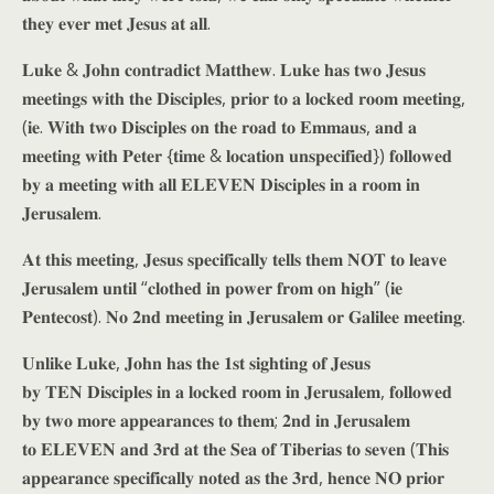
𝐭𝐡𝐞𝐲 𝐞𝐯𝐞𝐫 𝐦𝐞𝐭 𝐉𝐞𝐬𝐮𝐬 𝐚𝐭 𝐚𝐥𝐥.
𝐋𝐮𝐤𝐞 & 𝐉𝐨𝐡𝐧 𝐜𝐨𝐧𝐭𝐫𝐚𝐝𝐢𝐜𝐭 𝐌𝐚𝐭𝐭𝐡𝐞𝐰. 𝐋𝐮𝐤𝐞 𝐡𝐚𝐬 𝐭𝐰𝐨 𝐉𝐞𝐬𝐮𝐬
𝐦𝐞𝐞𝐭𝐢𝐧𝐠𝐬 𝐰𝐢𝐭𝐡 𝐭𝐡𝐞 𝐃𝐢𝐬𝐜𝐢𝐩𝐥𝐞𝐬, 𝐩𝐫𝐢𝐨𝐫 𝐭𝐨 𝐚 𝐥𝐨𝐜𝐤𝐞𝐝 𝐫𝐨𝐨𝐦 𝐦𝐞𝐞𝐭𝐢𝐧𝐠,
(𝐢𝐞. 𝐖𝐢𝐭𝐡 𝐭𝐰𝐨 𝐃𝐢𝐬𝐜𝐢𝐩𝐥𝐞𝐬 𝐨𝐧 𝐭𝐡𝐞 𝐫𝐨𝐚𝐝 𝐭𝐨 𝐄𝐦𝐦𝐚𝐮𝐬, 𝐚𝐧𝐝 𝐚
𝐦𝐞𝐞𝐭𝐢𝐧𝐠 𝐰𝐢𝐭𝐡 𝐏𝐞𝐭𝐞𝐫 {𝐭𝐢𝐦𝐞 & 𝐥𝐨𝐜𝐚𝐭𝐢𝐨𝐧 𝐮𝐧𝐬𝐩𝐞𝐜𝐢𝐟𝐢𝐞𝐝}) 𝐟𝐨𝐥𝐥𝐨𝐰𝐞𝐝
𝐛𝐲 𝐚 𝐦𝐞𝐞𝐭𝐢𝐧𝐠 𝐰𝐢𝐭𝐡 𝐚𝐥𝐥 𝐄𝐋𝐄𝐕𝐄𝐍 𝐃𝐢𝐬𝐜𝐢𝐩𝐥𝐞𝐬 𝐢𝐧 𝐚 𝐫𝐨𝐨𝐦 𝐢𝐧
𝐉𝐞𝐫𝐮𝐬𝐚𝐥𝐞𝐦.
𝐀𝐭 𝐭𝐡𝐢𝐬 𝐦𝐞𝐞𝐭𝐢𝐧𝐠, 𝐉𝐞𝐬𝐮𝐬 𝐬𝐩𝐞𝐜𝐢𝐟𝐢𝐜𝐚𝐥𝐥𝐲 𝐭𝐞𝐥𝐥𝐬 𝐭𝐡𝐞𝐦 𝐍𝐎𝐓 𝐭𝐨 𝐥𝐞𝐚𝐯𝐞
𝐉𝐞𝐫𝐮𝐬𝐚𝐥𝐞𝐦 𝐮𝐧𝐭𝐢𝐥 “𝐜𝐥𝐨𝐭𝐡𝐞𝐝 𝐢𝐧 𝐩𝐨𝐰𝐞𝐫 𝐟𝐫𝐨𝐦 𝐨𝐧 𝐡𝐢𝐠𝐡” (𝐢𝐞
𝐏𝐞𝐧𝐭𝐞𝐜𝐨𝐬𝐭). 𝐍𝐨 𝟐𝐧𝐝 𝐦𝐞𝐞𝐭𝐢𝐧𝐠 𝐢𝐧 𝐉𝐞𝐫𝐮𝐬𝐚𝐥𝐞𝐦 𝐨𝐫 𝐆𝐚𝐥𝐢𝐥𝐞𝐞 𝐦𝐞𝐞𝐭𝐢𝐧𝐠.
𝐔𝐧𝐥𝐢𝐤𝐞 𝐋𝐮𝐤𝐞, 𝐉𝐨𝐡𝐧 𝐡𝐚𝐬 𝐭𝐡𝐞 𝟏𝐬𝐭 𝐬𝐢𝐠𝐡𝐭𝐢𝐧𝐠 𝐨𝐟 𝐉𝐞𝐬𝐮𝐬
𝐛𝐲 𝐓𝐄𝐍 𝐃𝐢𝐬𝐜𝐢𝐩𝐥𝐞𝐬 𝐢𝐧 𝐚 𝐥𝐨𝐜𝐤𝐞𝐝 𝐫𝐨𝐨𝐦 𝐢𝐧 𝐉𝐞𝐫𝐮𝐬𝐚𝐥𝐞𝐦, 𝐟𝐨𝐥𝐥𝐨𝐰𝐞𝐝
𝐛𝐲 𝐭𝐰𝐨 𝐦𝐨𝐫𝐞 𝐚𝐩𝐩𝐞𝐚𝐫𝐚𝐧𝐜𝐞𝐬 𝐭𝐨 𝐭𝐡𝐞𝐦; 𝟐𝐧𝐝 𝐢𝐧 𝐉𝐞𝐫𝐮𝐬𝐚𝐥𝐞𝐦
𝐭𝐨 𝐄𝐋𝐄𝐕𝐄𝐍 𝐚𝐧𝐝 𝟑𝐫𝐝 𝐚𝐭 𝐭𝐡𝐞 𝐒𝐞𝐚 𝐨𝐟 𝐓𝐢𝐛𝐞𝐫𝐢𝐚𝐬 𝐭𝐨 𝐬𝐞𝐯𝐞𝐧 (𝐓𝐡𝐢𝐬
𝐚𝐩𝐩𝐞𝐚𝐫𝐚𝐧𝐜𝐞 𝐬𝐩𝐞𝐜𝐢𝐟𝐢𝐜𝐚𝐥𝐥𝐲 𝐧𝐨𝐭𝐞𝐝 𝐚𝐬 𝐭𝐡𝐞 𝟑𝐫𝐝, 𝐡𝐞𝐧𝐜𝐞 𝐍𝐎 𝐩𝐫𝐢𝐨𝐫