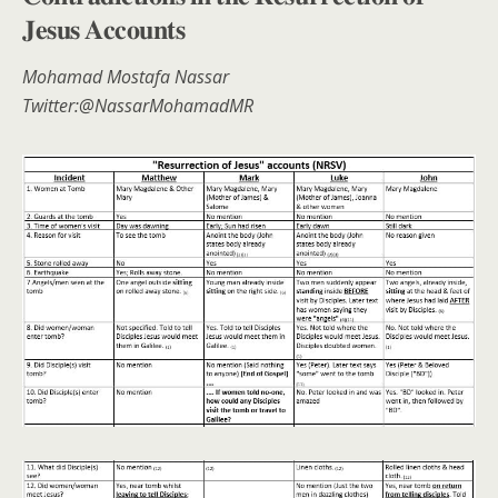
𝐉𝐞𝐬𝐮𝐬 𝐀𝐜𝐜𝐨𝐮𝐧𝐭𝐬
Mohamad Mostafa Nassar
Twitter:@NassarMohamadMR