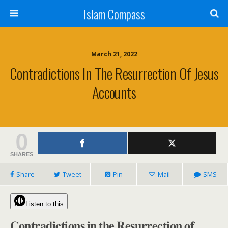
Islam Compass
March 21, 2022
Contradictions In The Resurrection Of Jesus
Accounts
0
SHARES
Share
Tweet
Pin
Mail
SMS
Listen to this
𝐂𝐨𝐧𝐭𝐫𝐚𝐝𝐢𝐜𝐭𝐢𝐨𝐧𝐬 𝐢𝐧 𝐭𝐡𝐞 𝐑𝐞𝐬𝐮𝐫𝐫𝐞𝐜𝐭𝐢𝐨𝐧 𝐨𝐟