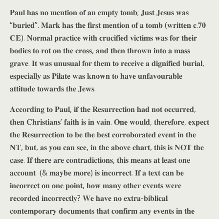
𝐏𝐚𝐮𝐥 𝐡𝐚𝐬 𝐧𝐨 𝐦𝐞𝐧𝐭𝐢𝐨𝐧 𝐨𝐟 𝐚𝐧 𝐞𝐦𝐩𝐭𝐲 𝐭𝐨𝐦𝐛; 𝐉𝐮𝐬𝐭 𝐉𝐞𝐬𝐮𝐬 𝐰𝐚𝐬
“𝐛𝐮𝐫𝐢𝐞𝐝”. 𝐌𝐚𝐫𝐤 𝐡𝐚𝐬 𝐭𝐡𝐞 𝐟𝐢𝐫𝐬𝐭 𝐦𝐞𝐧𝐭𝐢𝐨𝐧 𝐨𝐟 𝐚 𝐭𝐨𝐦𝐛 (𝐰𝐫𝐢𝐭𝐭𝐞𝐧 𝐜.𝟕𝟎
𝐂𝐄). 𝐍𝐨𝐫𝐦𝐚𝐥 𝐩𝐫𝐚𝐜𝐭𝐢𝐜𝐞 𝐰𝐢𝐭𝐡 𝐜𝐫𝐮𝐜𝐢𝐟𝐢𝐞𝐝 𝐯𝐢𝐜𝐭𝐢𝐦𝐬 𝐰𝐚𝐬 𝐟𝐨𝐫 𝐭𝐡𝐞𝐢𝐫
𝐛𝐨𝐝𝐢𝐞𝐬 𝐭𝐨 𝐫𝐨𝐭 𝐨𝐧 𝐭𝐡𝐞 𝐜𝐫𝐨𝐬𝐬, 𝐚𝐧𝐝 𝐭𝐡𝐞𝐧 𝐭𝐡𝐫𝐨𝐰𝐧 𝐢𝐧𝐭𝐨 𝐚 𝐦𝐚𝐬𝐬
𝐠𝐫𝐚𝐯𝐞. 𝐈𝐭 𝐰𝐚𝐬 𝐮𝐧𝐮𝐬𝐮𝐚𝐥 𝐟𝐨𝐫 𝐭𝐡𝐞𝐦 𝐭𝐨 𝐫𝐞𝐜𝐞𝐢𝐯𝐞 𝐚 𝐝𝐢𝐠𝐧𝐢𝐟𝐢𝐞𝐝 𝐛𝐮𝐫𝐢𝐚𝐥,
𝐞𝐬𝐩𝐞𝐜𝐢𝐚𝐥𝐥𝐲 𝐚𝐬 𝐏𝐢𝐥𝐚𝐭𝐞 𝐰𝐚𝐬 𝐤𝐧𝐨𝐰𝐧 𝐭𝐨 𝐡𝐚𝐯𝐞 𝐮𝐧𝐟𝐚𝐯𝐨𝐮𝐫𝐚𝐛𝐥𝐞
𝐚𝐭𝐭𝐢𝐭𝐮𝐝𝐞 𝐭𝐨𝐰𝐚𝐫𝐝𝐬 𝐭𝐡𝐞 𝐉𝐞𝐰𝐬.
𝐀𝐜𝐜𝐨𝐫𝐝𝐢𝐧𝐠 𝐭𝐨 𝐏𝐚𝐮𝐥, 𝐢𝐟 𝐭𝐡𝐞 𝐑𝐞𝐬𝐮𝐫𝐫𝐞𝐜𝐭𝐢𝐨𝐧 𝐡𝐚𝐝 𝐧𝐨𝐭 𝐨𝐜𝐜𝐮𝐫𝐫𝐞𝐝,
𝐭𝐡𝐞𝐧 𝐂𝐡𝐫𝐢𝐬𝐭𝐢𝐚𝐧𝐬’ 𝐟𝐚𝐢𝐭𝐡 𝐢𝐬 𝐢𝐧 𝐯𝐚𝐢𝐧. 𝐎𝐧𝐞 𝐰𝐨𝐮𝐥𝐝, 𝐭𝐡𝐞𝐫𝐞𝐟𝐨𝐫𝐞, 𝐞𝐱𝐩𝐞𝐜𝐭
𝐭𝐡𝐞 𝐑𝐞𝐬𝐮𝐫𝐫𝐞𝐜𝐭𝐢𝐨𝐧 𝐭𝐨 𝐛𝐞 𝐭𝐡𝐞 𝐛𝐞𝐬𝐭 𝐜𝐨𝐫𝐫𝐨𝐛𝐨𝐫𝐚𝐭𝐞𝐝 𝐞𝐯𝐞𝐧𝐭 𝐢𝐧 𝐭𝐡𝐞
𝐍𝐓, 𝐛𝐮𝐭, 𝐚𝐬 𝐲𝐨𝐮 𝐜𝐚𝐧 𝐬𝐞𝐞, 𝐢𝐧 𝐭𝐡𝐞 𝐚𝐛𝐨𝐯𝐞 𝐜𝐡𝐚𝐫𝐭, 𝐭𝐡𝐢𝐬 𝐢𝐬 𝐍𝐎𝐓 𝐭𝐡𝐞
𝐜𝐚𝐬𝐞. 𝐈𝐟 𝐭𝐡𝐞𝐫𝐞 𝐚𝐫𝐞 𝐜𝐨𝐧𝐭𝐫𝐚𝐝𝐢𝐜𝐭𝐢𝐨𝐧𝐬, 𝐭𝐡𝐢𝐬 𝐦𝐞𝐚𝐧𝐬 𝐚𝐭 𝐥𝐞𝐚𝐬𝐭 𝐨𝐧𝐞
𝐚𝐜𝐜𝐨𝐮𝐧𝐭 (& 𝐦𝐚𝐲𝐛𝐞 𝐦𝐨𝐫𝐞) 𝐢𝐬 𝐢𝐧𝐜𝐨𝐫𝐫𝐞𝐜𝐭. 𝐈𝐟 𝐚 𝐭𝐞𝐱𝐭 𝐜𝐚𝐧 𝐛𝐞
𝐢𝐧𝐜𝐨𝐫𝐫𝐞𝐜𝐭 𝐨𝐧 𝐨𝐧𝐞 𝐩𝐨𝐢𝐧𝐭, 𝐡𝐨𝐰 𝐦𝐚𝐧𝐲 𝐨𝐭𝐡𝐞𝐫 𝐞𝐯𝐞𝐧𝐭𝐬 𝐰𝐞𝐫𝐞
𝐫𝐞𝐜𝐨𝐫𝐝𝐞𝐝 𝐢𝐧𝐜𝐨𝐫𝐫𝐞𝐜𝐭𝐥𝐲? 𝐖𝐞 𝐡𝐚𝐯𝐞 𝐧𝐨 𝐞𝐱𝐭𝐫𝐚-𝐛𝐢𝐛𝐥𝐢𝐜𝐚𝐥
𝐜𝐨𝐧𝐭𝐞𝐦𝐩𝐨𝐫𝐚𝐫𝐲 𝐝𝐨𝐜𝐮𝐦𝐞𝐧𝐭𝐬 𝐭𝐡𝐚𝐭 𝐜𝐨𝐧𝐟𝐢𝐫𝐦 𝐚𝐧𝐲 𝐞𝐯𝐞𝐧𝐭𝐬 𝐢𝐧 𝐭𝐡𝐞