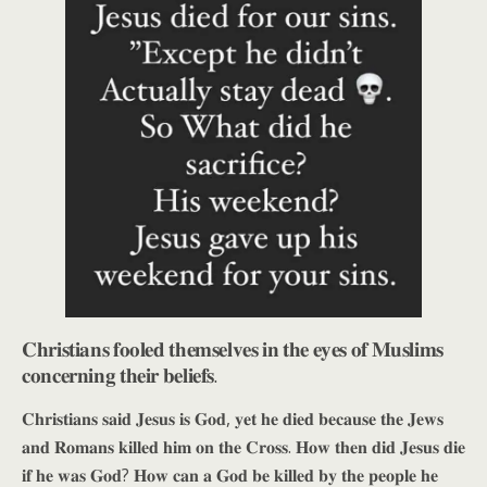
𝐂𝐡𝐫𝐢𝐬𝐭𝐢𝐚𝐧𝐬 𝐟𝐨𝐨𝐥𝐞𝐝 𝐭𝐡𝐞𝐦𝐬𝐞𝐥𝐯𝐞𝐬 𝐢𝐧 𝐭𝐡𝐞 𝐞𝐲𝐞𝐬 𝐨𝐟 𝐌𝐮𝐬𝐥𝐢𝐦𝐬
𝐜𝐨𝐧𝐜𝐞𝐫𝐧𝐢𝐧𝐠 𝐭𝐡𝐞𝐢𝐫 𝐛𝐞𝐥𝐢𝐞𝐟𝐬.
𝐂𝐡𝐫𝐢𝐬𝐭𝐢𝐚𝐧𝐬 𝐬𝐚𝐢𝐝 𝐉𝐞𝐬𝐮𝐬 𝐢𝐬 𝐆𝐨𝐝, 𝐲𝐞𝐭 𝐡𝐞 𝐝𝐢𝐞𝐝 𝐛𝐞𝐜𝐚𝐮𝐬𝐞 𝐭𝐡𝐞 𝐉𝐞𝐰𝐬
𝐚𝐧𝐝 𝐑𝐨𝐦𝐚𝐧𝐬 𝐤𝐢𝐥𝐥𝐞𝐝 𝐡𝐢𝐦 𝐨𝐧 𝐭𝐡𝐞 𝐂𝐫𝐨𝐬𝐬. 𝐇𝐨𝐰 𝐭𝐡𝐞𝐧 𝐝𝐢𝐝 𝐉𝐞𝐬𝐮𝐬 𝐝𝐢𝐞
𝐢𝐟 𝐡𝐞 𝐰𝐚𝐬 𝐆𝐨𝐝? 𝐇𝐨𝐰 𝐜𝐚𝐧 𝐚 𝐆𝐨𝐝 𝐛𝐞 𝐤𝐢𝐥𝐥𝐞𝐝 𝐛𝐲 𝐭𝐡𝐞 𝐩𝐞𝐨𝐩𝐥𝐞 𝐡𝐞