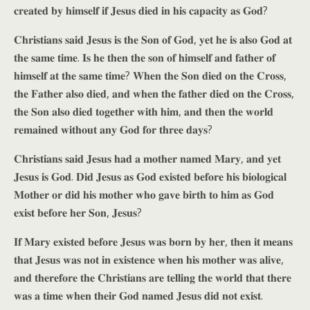
𝐜𝐫𝐞𝐚𝐭𝐞𝐝 𝐛𝐲 𝐡𝐢𝐦𝐬𝐞𝐥𝐟 𝐢𝐟 𝐉𝐞𝐬𝐮𝐬 𝐝𝐢𝐞𝐝 𝐢𝐧 𝐡𝐢𝐬 𝐜𝐚𝐩𝐚𝐜𝐢𝐭𝐲 𝐚𝐬 𝐆𝐨𝐝?
𝐂𝐡𝐫𝐢𝐬𝐭𝐢𝐚𝐧𝐬 𝐬𝐚𝐢𝐝 𝐉𝐞𝐬𝐮𝐬 𝐢𝐬 𝐭𝐡𝐞 𝐒𝐨𝐧 𝐨𝐟 𝐆𝐨𝐝, 𝐲𝐞𝐭 𝐡𝐞 𝐢𝐬 𝐚𝐥𝐬𝐨 𝐆𝐨𝐝 𝐚𝐭
𝐭𝐡𝐞 𝐬𝐚𝐦𝐞 𝐭𝐢𝐦𝐞. 𝐈𝐬 𝐡𝐞 𝐭𝐡𝐞𝐧 𝐭𝐡𝐞 𝐬𝐨𝐧 𝐨𝐟 𝐡𝐢𝐦𝐬𝐞𝐥𝐟 𝐚𝐧𝐝 𝐟𝐚𝐭𝐡𝐞𝐫 𝐨𝐟
𝐡𝐢𝐦𝐬𝐞𝐥𝐟 𝐚𝐭 𝐭𝐡𝐞 𝐬𝐚𝐦𝐞 𝐭𝐢𝐦𝐞? 𝐖𝐡𝐞𝐧 𝐭𝐡𝐞 𝐒𝐨𝐧 𝐝𝐢𝐞𝐝 𝐨𝐧 𝐭𝐡𝐞 𝐂𝐫𝐨𝐬𝐬,
𝐭𝐡𝐞 𝐅𝐚𝐭𝐡𝐞𝐫 𝐚𝐥𝐬𝐨 𝐝𝐢𝐞𝐝, 𝐚𝐧𝐝 𝐰𝐡𝐞𝐧 𝐭𝐡𝐞 𝐟𝐚𝐭𝐡𝐞𝐫 𝐝𝐢𝐞𝐝 𝐨𝐧 𝐭𝐡𝐞 𝐂𝐫𝐨𝐬𝐬,
𝐭𝐡𝐞 𝐒𝐨𝐧 𝐚𝐥𝐬𝐨 𝐝𝐢𝐞𝐝 𝐭𝐨𝐠𝐞𝐭𝐡𝐞𝐫 𝐰𝐢𝐭𝐡 𝐡𝐢𝐦, 𝐚𝐧𝐝 𝐭𝐡𝐞𝐧 𝐭𝐡𝐞 𝐰𝐨𝐫𝐥𝐝
𝐫𝐞𝐦𝐚𝐢𝐧𝐞𝐝 𝐰𝐢𝐭𝐡𝐨𝐮𝐭 𝐚𝐧𝐲 𝐆𝐨𝐝 𝐟𝐨𝐫 𝐭𝐡𝐫𝐞𝐞 𝐝𝐚𝐲𝐬?
𝐂𝐡𝐫𝐢𝐬𝐭𝐢𝐚𝐧𝐬 𝐬𝐚𝐢𝐝 𝐉𝐞𝐬𝐮𝐬 𝐡𝐚𝐝 𝐚 𝐦𝐨𝐭𝐡𝐞𝐫 𝐧𝐚𝐦𝐞𝐝 𝐌𝐚𝐫𝐲, 𝐚𝐧𝐝 𝐲𝐞𝐭
𝐉𝐞𝐬𝐮𝐬 𝐢𝐬 𝐆𝐨𝐝. 𝐃𝐢𝐝 𝐉𝐞𝐬𝐮𝐬 𝐚𝐬 𝐆𝐨𝐝 𝐞𝐱𝐢𝐬𝐭𝐞𝐝 𝐛𝐞𝐟𝐨𝐫𝐞 𝐡𝐢𝐬 𝐛𝐢𝐨𝐥𝐨𝐠𝐢𝐜𝐚𝐥
𝐌𝐨𝐭𝐡𝐞𝐫 𝐨𝐫 𝐝𝐢𝐝 𝐡𝐢𝐬 𝐦𝐨𝐭𝐡𝐞𝐫 𝐰𝐡𝐨 𝐠𝐚𝐯𝐞 𝐛𝐢𝐫𝐭𝐡 𝐭𝐨 𝐡𝐢𝐦 𝐚𝐬 𝐆𝐨𝐝
𝐞𝐱𝐢𝐬𝐭 𝐛𝐞𝐟𝐨𝐫𝐞 𝐡𝐞𝐫 𝐒𝐨𝐧, 𝐉𝐞𝐬𝐮𝐬?
𝐈𝐟 𝐌𝐚𝐫𝐲 𝐞𝐱𝐢𝐬𝐭𝐞𝐝 𝐛𝐞𝐟𝐨𝐫𝐞 𝐉𝐞𝐬𝐮𝐬 𝐰𝐚𝐬 𝐛𝐨𝐫𝐧 𝐛𝐲 𝐡𝐞𝐫, 𝐭𝐡𝐞𝐧 𝐢𝐭 𝐦𝐞𝐚𝐧𝐬
𝐭𝐡𝐚𝐭 𝐉𝐞𝐬𝐮𝐬 𝐰𝐚𝐬 𝐧𝐨𝐭 𝐢𝐧 𝐞𝐱𝐢𝐬𝐭𝐞𝐧𝐜𝐞 𝐰𝐡𝐞𝐧 𝐡𝐢𝐬 𝐦𝐨𝐭𝐡𝐞𝐫 𝐰𝐚𝐬 𝐚𝐥𝐢𝐯𝐞,
𝐚𝐧𝐝 𝐭𝐡𝐞𝐫𝐞𝐟𝐨𝐫𝐞 𝐭𝐡𝐞 𝐂𝐡𝐫𝐢𝐬𝐭𝐢𝐚𝐧𝐬 𝐚𝐫𝐞 𝐭𝐞𝐥𝐥𝐢𝐧𝐠 𝐭𝐡𝐞 𝐰𝐨𝐫𝐥𝐝 𝐭𝐡𝐚𝐭 𝐭𝐡𝐞𝐫𝐞
𝐰𝐚𝐬 𝐚 𝐭𝐢𝐦𝐞 𝐰𝐡𝐞𝐧 𝐭𝐡𝐞𝐢𝐫 𝐆𝐨𝐝 𝐧𝐚𝐦𝐞𝐝 𝐉𝐞𝐬𝐮𝐬 𝐝𝐢𝐝 𝐧𝐨𝐭 𝐞𝐱𝐢𝐬𝐭.