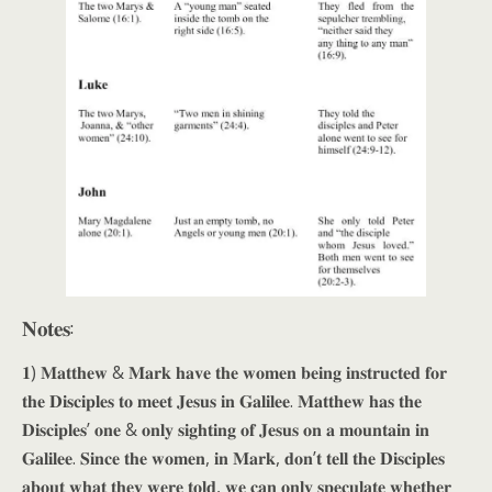
𝐍𝐨𝐭𝐞𝐬:
𝟏) 𝐌𝐚𝐭𝐭𝐡𝐞𝐰 & 𝐌𝐚𝐫𝐤 𝐡𝐚𝐯𝐞 𝐭𝐡𝐞 𝐰𝐨𝐦𝐞𝐧 𝐛𝐞𝐢𝐧𝐠 𝐢𝐧𝐬𝐭𝐫𝐮𝐜𝐭𝐞𝐝 𝐟𝐨𝐫
𝐭𝐡𝐞 𝐃𝐢𝐬𝐜𝐢𝐩𝐥𝐞𝐬 𝐭𝐨 𝐦𝐞𝐞𝐭 𝐉𝐞𝐬𝐮𝐬 𝐢𝐧 𝐆𝐚𝐥𝐢𝐥𝐞𝐞. 𝐌𝐚𝐭𝐭𝐡𝐞𝐰 𝐡𝐚𝐬 𝐭𝐡𝐞
𝐃𝐢𝐬𝐜𝐢𝐩𝐥𝐞𝐬’ 𝐨𝐧𝐞 & 𝐨𝐧𝐥𝐲 𝐬𝐢𝐠𝐡𝐭𝐢𝐧𝐠 𝐨𝐟 𝐉𝐞𝐬𝐮𝐬 𝐨𝐧 𝐚 𝐦𝐨𝐮𝐧𝐭𝐚𝐢𝐧 𝐢𝐧
𝐆𝐚𝐥𝐢𝐥𝐞𝐞. 𝐒𝐢𝐧𝐜𝐞 𝐭𝐡𝐞 𝐰𝐨𝐦𝐞𝐧, 𝐢𝐧 𝐌𝐚𝐫𝐤, 𝐝𝐨𝐧’𝐭 𝐭𝐞𝐥𝐥 𝐭𝐡𝐞 𝐃𝐢𝐬𝐜𝐢𝐩𝐥𝐞𝐬
𝐚𝐛𝐨𝐮𝐭 𝐰𝐡𝐚𝐭 𝐭𝐡𝐞𝐲 𝐰𝐞𝐫𝐞 𝐭𝐨𝐥𝐝, 𝐰𝐞 𝐜𝐚𝐧 𝐨𝐧𝐥𝐲 𝐬𝐩𝐞𝐜𝐮𝐥𝐚𝐭𝐞 𝐰𝐡𝐞𝐭𝐡𝐞𝐫