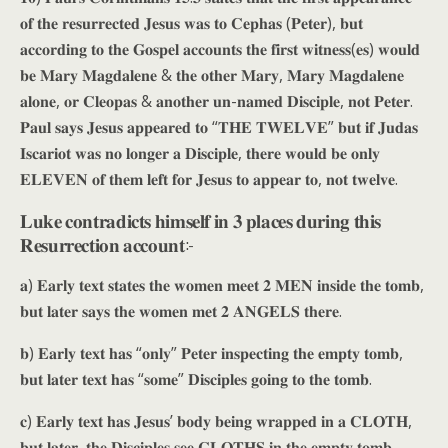
𝐨𝐟 𝐭𝐡𝐞 𝐫𝐞𝐬𝐮𝐫𝐫𝐞𝐜𝐭𝐞𝐝 𝐉𝐞𝐬𝐮𝐬 𝐰𝐚𝐬 𝐭𝐨 𝐂𝐞𝐩𝐡𝐚𝐬 (𝐏𝐞𝐭𝐞𝐫), 𝐛𝐮𝐭
𝐚𝐜𝐜𝐨𝐫𝐝𝐢𝐧𝐠 𝐭𝐨 𝐭𝐡𝐞 𝐆𝐨𝐬𝐩𝐞𝐥 𝐚𝐜𝐜𝐨𝐮𝐧𝐭𝐬 𝐭𝐡𝐞 𝐟𝐢𝐫𝐬𝐭 𝐰𝐢𝐭𝐧𝐞𝐬𝐬(𝐞𝐬) 𝐰𝐨𝐮𝐥𝐝
𝐛𝐞 𝐌𝐚𝐫𝐲 𝐌𝐚𝐠𝐝𝐚𝐥𝐞𝐧𝐞 & 𝐭𝐡𝐞 𝐨𝐭𝐡𝐞𝐫 𝐌𝐚𝐫𝐲, 𝐌𝐚𝐫𝐲 𝐌𝐚𝐠𝐝𝐚𝐥𝐞𝐧𝐞
𝐚𝐥𝐨𝐧𝐞, 𝐨𝐫 𝐂𝐥𝐞𝐨𝐩𝐚𝐬 & 𝐚𝐧𝐨𝐭𝐡𝐞𝐫 𝐮𝐧-𝐧𝐚𝐦𝐞𝐝 𝐃𝐢𝐬𝐜𝐢𝐩𝐥𝐞, 𝐧𝐨𝐭 𝐏𝐞𝐭𝐞𝐫.
𝐏𝐚𝐮𝐥 𝐬𝐚𝐲𝐬 𝐉𝐞𝐬𝐮𝐬 𝐚𝐩𝐩𝐞𝐚𝐫𝐞𝐝 𝐭𝐨 “𝐓𝐇𝐄 𝐓𝐖𝐄𝐋𝐕𝐄” 𝐛𝐮𝐭 𝐢𝐟 𝐉𝐮𝐝𝐚𝐬
𝐈𝐬𝐜𝐚𝐫𝐢𝐨𝐭 𝐰𝐚𝐬 𝐧𝐨 𝐥𝐨𝐧𝐠𝐞𝐫 𝐚 𝐃𝐢𝐬𝐜𝐢𝐩𝐥𝐞, 𝐭𝐡𝐞𝐫𝐞 𝐰𝐨𝐮𝐥𝐝 𝐛𝐞 𝐨𝐧𝐥𝐲
𝐄𝐋𝐄𝐕𝐄𝐍 𝐨𝐟 𝐭𝐡𝐞𝐦 𝐥𝐞𝐟𝐭 𝐟𝐨𝐫 𝐉𝐞𝐬𝐮𝐬 𝐭𝐨 𝐚𝐩𝐩𝐞𝐚𝐫 𝐭𝐨, 𝐧𝐨𝐭 𝐭𝐰𝐞𝐥𝐯𝐞.
𝐋𝐮𝐤𝐞 𝐜𝐨𝐧𝐭𝐫𝐚𝐝𝐢𝐜𝐭𝐬 𝐡𝐢𝐦𝐬𝐞𝐥𝐟 𝐢𝐧 𝟑 𝐩𝐥𝐚𝐜𝐞𝐬 𝐝𝐮𝐫𝐢𝐧𝐠 𝐭𝐡𝐢𝐬
𝐑𝐞𝐬𝐮𝐫𝐫𝐞𝐜𝐭𝐢𝐨𝐧 𝐚𝐜𝐜𝐨𝐮𝐧𝐭:-
𝐚) 𝐄𝐚𝐫𝐥𝐲 𝐭𝐞𝐱𝐭 𝐬𝐭𝐚𝐭𝐞𝐬 𝐭𝐡𝐞 𝐰𝐨𝐦𝐞𝐧 𝐦𝐞𝐞𝐭 𝟐 𝐌𝐄𝐍 𝐢𝐧𝐬𝐢𝐝𝐞 𝐭𝐡𝐞 𝐭𝐨𝐦𝐛,
𝐛𝐮𝐭 𝐥𝐚𝐭𝐞𝐫 𝐬𝐚𝐲𝐬 𝐭𝐡𝐞 𝐰𝐨𝐦𝐞𝐧 𝐦𝐞𝐭 𝟐 𝐀𝐍𝐆𝐄𝐋𝐒 𝐭𝐡𝐞𝐫𝐞.
𝐛) 𝐄𝐚𝐫𝐥𝐲 𝐭𝐞𝐱𝐭 𝐡𝐚𝐬 “𝐨𝐧𝐥𝐲” 𝐏𝐞𝐭𝐞𝐫 𝐢𝐧𝐬𝐩𝐞𝐜𝐭𝐢𝐧𝐠 𝐭𝐡𝐞 𝐞𝐦𝐩𝐭𝐲 𝐭𝐨𝐦𝐛,
𝐛𝐮𝐭 𝐥𝐚𝐭𝐞𝐫 𝐭𝐞𝐱𝐭 𝐡𝐚𝐬 “𝐬𝐨𝐦𝐞” 𝐃𝐢𝐬𝐜𝐢𝐩𝐥𝐞𝐬 𝐠𝐨𝐢𝐧𝐠 𝐭𝐨 𝐭𝐡𝐞 𝐭𝐨𝐦𝐛.
𝐜) 𝐄𝐚𝐫𝐥𝐲 𝐭𝐞𝐱𝐭 𝐡𝐚𝐬 𝐉𝐞𝐬𝐮𝐬’ 𝐛𝐨𝐝𝐲 𝐛𝐞𝐢𝐧𝐠 𝐰𝐫𝐚𝐩𝐩𝐞𝐝 𝐢𝐧 𝐚 𝐂𝐋𝐎𝐓𝐇,
𝐛𝐮𝐭 𝐥𝐚𝐭𝐞𝐫, 𝐭𝐡𝐞 𝐃𝐢𝐬𝐜𝐢𝐩𝐥𝐞𝐬 𝐬𝐞𝐞 𝐂𝐋𝐎𝐓𝐇𝐒 𝐢𝐧 𝐭𝐡𝐞 𝐞𝐦𝐩𝐭𝐲 𝐭𝐨𝐦𝐛.