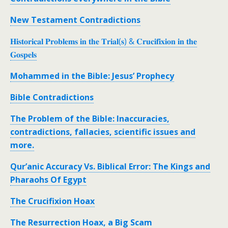
New Testament Contradictions
𝐇𝐢𝐬𝐭𝐨𝐫𝐢𝐜𝐚𝐥 𝐏𝐫𝐨𝐛𝐥𝐞𝐦𝐬 𝐢𝐧 𝐭𝐡𝐞 𝐓𝐫𝐢𝐚𝐥(𝐬) & 𝐂𝐫𝐮𝐜𝐢𝐟𝐢𝐱𝐢𝐨𝐧 𝐢𝐧 𝐭𝐡𝐞
𝐆𝐨𝐬𝐩𝐞𝐥𝐬
Mohammed in the Bible: Jesus’ Prophecy
Bible Contradictions
The Problem of the Bible: Inaccuracies,
contradictions, fallacies, scientific issues and
more.
Qur’anic Accuracy Vs. Biblical Error: The Kings and
Pharaohs Of Egypt
The Crucifixion Hoax
The Resurrection Hoax, a Big Scam