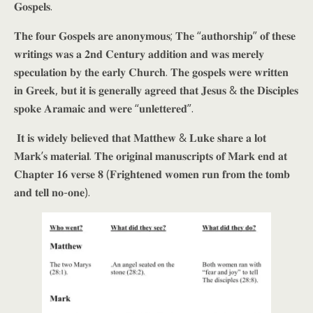
𝐆𝐨𝐬𝐩𝐞𝐥𝐬.
𝐓𝐡𝐞 𝐟𝐨𝐮𝐫 𝐆𝐨𝐬𝐩𝐞𝐥𝐬 𝐚𝐫𝐞 𝐚𝐧𝐨𝐧𝐲𝐦𝐨𝐮𝐬; 𝐓𝐡𝐞 “𝐚𝐮𝐭𝐡𝐨𝐫𝐬𝐡𝐢𝐩” 𝐨𝐟 𝐭𝐡𝐞𝐬𝐞
𝐰𝐫𝐢𝐭𝐢𝐧𝐠𝐬 𝐰𝐚𝐬 𝐚 𝟐𝐧𝐝 𝐂𝐞𝐧𝐭𝐮𝐫𝐲 𝐚𝐝𝐝𝐢𝐭𝐢𝐨𝐧 𝐚𝐧𝐝 𝐰𝐚𝐬 𝐦𝐞𝐫𝐞𝐥𝐲
𝐬𝐩𝐞𝐜𝐮𝐥𝐚𝐭𝐢𝐨𝐧 𝐛𝐲 𝐭𝐡𝐞 𝐞𝐚𝐫𝐥𝐲 𝐂𝐡𝐮𝐫𝐜𝐡. 𝐓𝐡𝐞 𝐠𝐨𝐬𝐩𝐞𝐥𝐬 𝐰𝐞𝐫𝐞 𝐰𝐫𝐢𝐭𝐭𝐞𝐧
𝐢𝐧 𝐆𝐫𝐞𝐞𝐤, 𝐛𝐮𝐭 𝐢𝐭 𝐢𝐬 𝐠𝐞𝐧𝐞𝐫𝐚𝐥𝐥𝐲 𝐚𝐠𝐫𝐞𝐞𝐝 𝐭𝐡𝐚𝐭 𝐉𝐞𝐬𝐮𝐬 & 𝐭𝐡𝐞 𝐃𝐢𝐬𝐜𝐢𝐩𝐥𝐞𝐬
𝐬𝐩𝐨𝐤𝐞 𝐀𝐫𝐚𝐦𝐚𝐢𝐜 𝐚𝐧𝐝 𝐰𝐞𝐫𝐞 “𝐮𝐧𝐥𝐞𝐭𝐭𝐞𝐫𝐞𝐝”.
𝐈𝐭 𝐢𝐬 𝐰𝐢𝐝𝐞𝐥𝐲 𝐛𝐞𝐥𝐢𝐞𝐯𝐞𝐝 𝐭𝐡𝐚𝐭 𝐌𝐚𝐭𝐭𝐡𝐞𝐰 & 𝐋𝐮𝐤𝐞 𝐬𝐡𝐚𝐫𝐞 𝐚 𝐥𝐨𝐭
𝐌𝐚𝐫𝐤’𝐬 𝐦𝐚𝐭𝐞𝐫𝐢𝐚𝐥. 𝐓𝐡𝐞 𝐨𝐫𝐢𝐠𝐢𝐧𝐚𝐥 𝐦𝐚𝐧𝐮𝐬𝐜𝐫𝐢𝐩𝐭𝐬 𝐨𝐟 𝐌𝐚𝐫𝐤 𝐞𝐧𝐝 𝐚𝐭
𝐂𝐡𝐚𝐩𝐭𝐞𝐫 𝟏𝟔 𝐯𝐞𝐫𝐬𝐞 𝟖 (𝐅𝐫𝐢𝐠𝐡𝐭𝐞𝐧𝐞𝐝 𝐰𝐨𝐦𝐞𝐧 𝐫𝐮𝐧 𝐟𝐫𝐨𝐦 𝐭𝐡𝐞 𝐭𝐨𝐦𝐛
𝐚𝐧𝐝 𝐭𝐞𝐥𝐥 𝐧𝐨-𝐨𝐧𝐞).