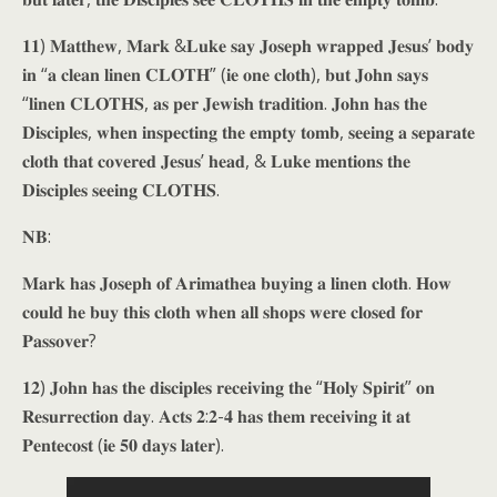
𝟏𝟏) 𝐌𝐚𝐭𝐭𝐡𝐞𝐰, 𝐌𝐚𝐫𝐤 &𝐋𝐮𝐤𝐞 𝐬𝐚𝐲 𝐉𝐨𝐬𝐞𝐩𝐡 𝐰𝐫𝐚𝐩𝐩𝐞𝐝 𝐉𝐞𝐬𝐮𝐬’ 𝐛𝐨𝐝𝐲
𝐢𝐧 “𝐚 𝐜𝐥𝐞𝐚𝐧 𝐥𝐢𝐧𝐞𝐧 𝐂𝐋𝐎𝐓𝐇” (𝐢𝐞 𝐨𝐧𝐞 𝐜𝐥𝐨𝐭𝐡), 𝐛𝐮𝐭 𝐉𝐨𝐡𝐧 𝐬𝐚𝐲𝐬
“𝐥𝐢𝐧𝐞𝐧 𝐂𝐋𝐎𝐓𝐇𝐒, 𝐚𝐬 𝐩𝐞𝐫 𝐉𝐞𝐰𝐢𝐬𝐡 𝐭𝐫𝐚𝐝𝐢𝐭𝐢𝐨𝐧. 𝐉𝐨𝐡𝐧 𝐡𝐚𝐬 𝐭𝐡𝐞
𝐃𝐢𝐬𝐜𝐢𝐩𝐥𝐞𝐬, 𝐰𝐡𝐞𝐧 𝐢𝐧𝐬𝐩𝐞𝐜𝐭𝐢𝐧𝐠 𝐭𝐡𝐞 𝐞𝐦𝐩𝐭𝐲 𝐭𝐨𝐦𝐛, 𝐬𝐞𝐞𝐢𝐧𝐠 𝐚 𝐬𝐞𝐩𝐚𝐫𝐚𝐭𝐞
𝐜𝐥𝐨𝐭𝐡 𝐭𝐡𝐚𝐭 𝐜𝐨𝐯𝐞𝐫𝐞𝐝 𝐉𝐞𝐬𝐮𝐬’ 𝐡𝐞𝐚𝐝, & 𝐋𝐮𝐤𝐞 𝐦𝐞𝐧𝐭𝐢𝐨𝐧𝐬 𝐭𝐡𝐞
𝐃𝐢𝐬𝐜𝐢𝐩𝐥𝐞𝐬 𝐬𝐞𝐞𝐢𝐧𝐠 𝐂𝐋𝐎𝐓𝐇𝐒.
𝐍𝐁:
𝐌𝐚𝐫𝐤 𝐡𝐚𝐬 𝐉𝐨𝐬𝐞𝐩𝐡 𝐨𝐟 𝐀𝐫𝐢𝐦𝐚𝐭𝐡𝐞𝐚 𝐛𝐮𝐲𝐢𝐧𝐠 𝐚 𝐥𝐢𝐧𝐞𝐧 𝐜𝐥𝐨𝐭𝐡. 𝐇𝐨𝐰
𝐜𝐨𝐮𝐥𝐝 𝐡𝐞 𝐛𝐮𝐲 𝐭𝐡𝐢𝐬 𝐜𝐥𝐨𝐭𝐡 𝐰𝐡𝐞𝐧 𝐚𝐥𝐥 𝐬𝐡𝐨𝐩𝐬 𝐰𝐞𝐫𝐞 𝐜𝐥𝐨𝐬𝐞𝐝 𝐟𝐨𝐫
𝐏𝐚𝐬𝐬𝐨𝐯𝐞𝐫?
𝟏𝟐) 𝐉𝐨𝐡𝐧 𝐡𝐚𝐬 𝐭𝐡𝐞 𝐝𝐢𝐬𝐜𝐢𝐩𝐥𝐞𝐬 𝐫𝐞𝐜𝐞𝐢𝐯𝐢𝐧𝐠 𝐭𝐡𝐞 “𝐇𝐨𝐥𝐲 𝐒𝐩𝐢𝐫𝐢𝐭” 𝐨𝐧
𝐑𝐞𝐬𝐮𝐫𝐫𝐞𝐜𝐭𝐢𝐨𝐧 𝐝𝐚𝐲. 𝐀𝐜𝐭𝐬 𝟐:𝟐-𝟒 𝐡𝐚𝐬 𝐭𝐡𝐞𝐦 𝐫𝐞𝐜𝐞𝐢𝐯𝐢𝐧𝐠 𝐢𝐭 𝐚𝐭
𝐏𝐞𝐧𝐭𝐞𝐜𝐨𝐬𝐭 (𝐢𝐞 𝟓𝟎 𝐝𝐚𝐲𝐬 𝐥𝐚𝐭𝐞𝐫).