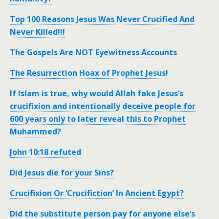
Top 100 Reasons Jesus Was Never Crucified And
Never Killed!!!
The Gospels Are NOT Eyewitness Accounts
The Resurrection Hoax of Prophet Jesus!
If Islam is true, why would Allah fake Jesus’s
crucifixion and intentionally deceive people for
600 years only to later reveal this to Prophet
Muhammed?
John 10:18 refuted
Did Jesus die for your Sins?
Crucifixion Or ‘Crucifiction’ In Ancient Egypt?
Did the substitute person pay for anyone else’s