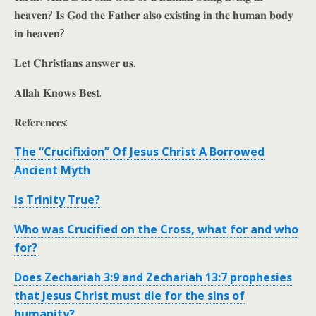
𝐡𝐞𝐚𝐯𝐞𝐧? 𝐈𝐬 𝐆𝐨𝐝 𝐭𝐡𝐞 𝐅𝐚𝐭𝐡𝐞𝐫 𝐚𝐥𝐬𝐨 𝐞𝐱𝐢𝐬𝐭𝐢𝐧𝐠 𝐢𝐧 𝐭𝐡𝐞 𝐡𝐮𝐦𝐚𝐧 𝐛𝐨𝐝𝐲
𝐢𝐧 𝐡𝐞𝐚𝐯𝐞𝐧?
𝐋𝐞𝐭 𝐂𝐡𝐫𝐢𝐬𝐭𝐢𝐚𝐧𝐬 𝐚𝐧𝐬𝐰𝐞𝐫 𝐮𝐬.
𝐀𝐥𝐥𝐚𝐡 𝐊𝐧𝐨𝐰𝐬 𝐁𝐞𝐬𝐭.
𝐑𝐞𝐟𝐞𝐫𝐞𝐧𝐜𝐞𝐬:
The “Crucifixion” Of Jesus Christ A Borrowed
Ancient Myth
Is Trinity True?
Who was Crucified on the Cross, what for and who
for?
Does Zechariah 3:9 and Zechariah 13:7 prophesies
that Jesus Christ must die for the sins of
humanity?