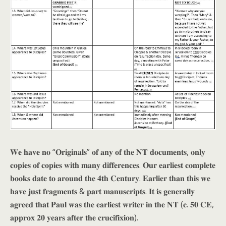
𝐖𝐞 𝐡𝐚𝐯𝐞 𝐧𝐨 “𝐎𝐫𝐢𝐠𝐢𝐧𝐚𝐥𝐬” 𝐨𝐟 𝐚𝐧𝐲 𝐨𝐟 𝐭𝐡𝐞 𝐍𝐓 𝐝𝐨𝐜𝐮𝐦𝐞𝐧𝐭𝐬, 𝐨𝐧𝐥𝐲
𝐜𝐨𝐩𝐢𝐞𝐬 𝐨𝐟 𝐜𝐨𝐩𝐢𝐞𝐬 𝐰𝐢𝐭𝐡 𝐦𝐚𝐧𝐲 𝐝𝐢𝐟𝐟𝐞𝐫𝐞𝐧𝐜𝐞𝐬. 𝐎𝐮𝐫 𝐞𝐚𝐫𝐥𝐢𝐞𝐬𝐭 𝐜𝐨𝐦𝐩𝐥𝐞𝐭𝐞
𝐛𝐨𝐨𝐤𝐬 𝐝𝐚𝐭𝐞 𝐭𝐨 𝐚𝐫𝐨𝐮𝐧𝐝 𝐭𝐡𝐞 𝟒𝐭𝐡 𝐂𝐞𝐧𝐭𝐮𝐫𝐲. 𝐄𝐚𝐫𝐥𝐢𝐞𝐫 𝐭𝐡𝐚𝐧 𝐭𝐡𝐢𝐬 𝐰𝐞
𝐡𝐚𝐯𝐞 𝐣𝐮𝐬𝐭 𝐟𝐫𝐚𝐠𝐦𝐞𝐧𝐭𝐬 & 𝐩𝐚𝐫𝐭 𝐦𝐚𝐧𝐮𝐬𝐜𝐫𝐢𝐩𝐭𝐬. 𝐈𝐭 𝐢𝐬 𝐠𝐞𝐧𝐞𝐫𝐚𝐥𝐥𝐲
𝐚𝐠𝐫𝐞𝐞𝐝 𝐭𝐡𝐚𝐭 𝐏𝐚𝐮𝐥 𝐰𝐚𝐬 𝐭𝐡𝐞 𝐞𝐚𝐫𝐥𝐢𝐞𝐬𝐭 𝐰𝐫𝐢𝐭𝐞𝐫 𝐢𝐧 𝐭𝐡𝐞 𝐍𝐓 (𝐜. 𝟓𝟎 𝐂𝐄,
𝐚𝐩𝐩𝐫𝐨𝐱 𝟐𝟎 𝐲𝐞𝐚𝐫𝐬 𝐚𝐟𝐭𝐞𝐫 𝐭𝐡𝐞 𝐜𝐫𝐮𝐜𝐢𝐟𝐢𝐱𝐢𝐨𝐧).