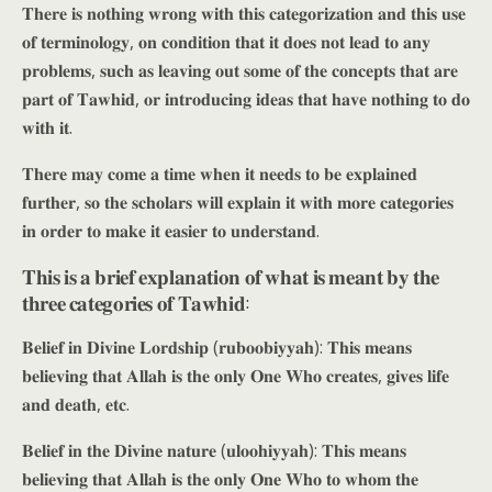
𝐓𝐡𝐞𝐫𝐞 𝐢𝐬 𝐧𝐨𝐭𝐡𝐢𝐧𝐠 𝐰𝐫𝐨𝐧𝐠 𝐰𝐢𝐭𝐡 𝐭𝐡𝐢𝐬 𝐜𝐚𝐭𝐞𝐠𝐨𝐫𝐢𝐳𝐚𝐭𝐢𝐨𝐧 𝐚𝐧𝐝 𝐭𝐡𝐢𝐬 𝐮𝐬𝐞
𝐨𝐟 𝐭𝐞𝐫𝐦𝐢𝐧𝐨𝐥𝐨𝐠𝐲, 𝐨𝐧 𝐜𝐨𝐧𝐝𝐢𝐭𝐢𝐨𝐧 𝐭𝐡𝐚𝐭 𝐢𝐭 𝐝𝐨𝐞𝐬 𝐧𝐨𝐭 𝐥𝐞𝐚𝐝 𝐭𝐨 𝐚𝐧𝐲
𝐩𝐫𝐨𝐛𝐥𝐞𝐦𝐬, 𝐬𝐮𝐜𝐡 𝐚𝐬 𝐥𝐞𝐚𝐯𝐢𝐧𝐠 𝐨𝐮𝐭 𝐬𝐨𝐦𝐞 𝐨𝐟 𝐭𝐡𝐞 𝐜𝐨𝐧𝐜𝐞𝐩𝐭𝐬 𝐭𝐡𝐚𝐭 𝐚𝐫𝐞
𝐩𝐚𝐫𝐭 𝐨𝐟 𝐓𝐚𝐰𝐡𝐢𝐝, 𝐨𝐫 𝐢𝐧𝐭𝐫𝐨𝐝𝐮𝐜𝐢𝐧𝐠 𝐢𝐝𝐞𝐚𝐬 𝐭𝐡𝐚𝐭 𝐡𝐚𝐯𝐞 𝐧𝐨𝐭𝐡𝐢𝐧𝐠 𝐭𝐨 𝐝𝐨
𝐰𝐢𝐭𝐡 𝐢𝐭.
𝐓𝐡𝐞𝐫𝐞 𝐦𝐚𝐲 𝐜𝐨𝐦𝐞 𝐚 𝐭𝐢𝐦𝐞 𝐰𝐡𝐞𝐧 𝐢𝐭 𝐧𝐞𝐞𝐝𝐬 𝐭𝐨 𝐛𝐞 𝐞𝐱𝐩𝐥𝐚𝐢𝐧𝐞𝐝
𝐟𝐮𝐫𝐭𝐡𝐞𝐫, 𝐬𝐨 𝐭𝐡𝐞 𝐬𝐜𝐡𝐨𝐥𝐚𝐫𝐬 𝐰𝐢𝐥𝐥 𝐞𝐱𝐩𝐥𝐚𝐢𝐧 𝐢𝐭 𝐰𝐢𝐭𝐡 𝐦𝐨𝐫𝐞 𝐜𝐚𝐭𝐞𝐠𝐨𝐫𝐢𝐞𝐬
𝐢𝐧 𝐨𝐫𝐝𝐞𝐫 𝐭𝐨 𝐦𝐚𝐤𝐞 𝐢𝐭 𝐞𝐚𝐬𝐢𝐞𝐫 𝐭𝐨 𝐮𝐧𝐝𝐞𝐫𝐬𝐭𝐚𝐧𝐝.
𝐓𝐡𝐢𝐬 𝐢𝐬 𝐚 𝐛𝐫𝐢𝐞𝐟 𝐞𝐱𝐩𝐥𝐚𝐧𝐚𝐭𝐢𝐨𝐧 𝐨𝐟 𝐰𝐡𝐚𝐭 𝐢𝐬 𝐦𝐞𝐚𝐧𝐭 𝐛𝐲 𝐭𝐡𝐞
𝐭𝐡𝐫𝐞𝐞 𝐜𝐚𝐭𝐞𝐠𝐨𝐫𝐢𝐞𝐬 𝐨𝐟 𝐓𝐚𝐰𝐡𝐢𝐝:
𝐁𝐞𝐥𝐢𝐞𝐟 𝐢𝐧 𝐃𝐢𝐯𝐢𝐧𝐞 𝐋𝐨𝐫𝐝𝐬𝐡𝐢𝐩 (𝐫𝐮𝐛𝐨𝐨𝐛𝐢𝐲𝐲𝐚𝐡): 𝐓𝐡𝐢𝐬 𝐦𝐞𝐚𝐧𝐬
𝐛𝐞𝐥𝐢𝐞𝐯𝐢𝐧𝐠 𝐭𝐡𝐚𝐭 𝐀𝐥𝐥𝐚𝐡 𝐢𝐬 𝐭𝐡𝐞 𝐨𝐧𝐥𝐲 𝐎𝐧𝐞 𝐖𝐡𝐨 𝐜𝐫𝐞𝐚𝐭𝐞𝐬, 𝐠𝐢𝐯𝐞𝐬 𝐥𝐢𝐟𝐞
𝐚𝐧𝐝 𝐝𝐞𝐚𝐭𝐡, 𝐞𝐭𝐜.
𝐁𝐞𝐥𝐢𝐞𝐟 𝐢𝐧 𝐭𝐡𝐞 𝐃𝐢𝐯𝐢𝐧𝐞 𝐧𝐚𝐭𝐮𝐫𝐞 (𝐮𝐥𝐨𝐨𝐡𝐢𝐲𝐲𝐚𝐡): 𝐓𝐡𝐢𝐬 𝐦𝐞𝐚𝐧𝐬
𝐛𝐞𝐥𝐢𝐞𝐯𝐢𝐧𝐠 𝐭𝐡𝐚𝐭 𝐀𝐥𝐥𝐚𝐡 𝐢𝐬 𝐭𝐡𝐞 𝐨𝐧𝐥𝐲 𝐎𝐧𝐞 𝐖𝐡𝐨 𝐭𝐨 𝐰𝐡𝐨𝐦 𝐭𝐡𝐞