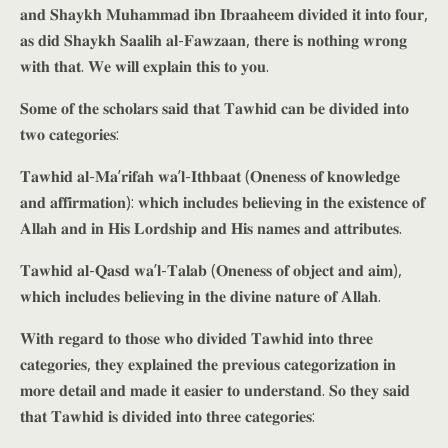
𝐚𝐧𝐝 𝐒𝐡𝐚𝐲𝐤𝐡 𝐌𝐮𝐡𝐚𝐦𝐦𝐚𝐝 𝐢𝐛𝐧 𝐈𝐛𝐫𝐚𝐚𝐡𝐞𝐞𝐦 𝐝𝐢𝐯𝐢𝐝𝐞𝐝 𝐢𝐭 𝐢𝐧𝐭𝐨 𝐟𝐨𝐮𝐫,
𝐚𝐬 𝐝𝐢𝐝 𝐒𝐡𝐚𝐲𝐤𝐡 𝐒𝐚𝐚𝐥𝐢𝐡 𝐚𝐥-𝐅𝐚𝐰𝐳𝐚𝐚𝐧, 𝐭𝐡𝐞𝐫𝐞 𝐢𝐬 𝐧𝐨𝐭𝐡𝐢𝐧𝐠 𝐰𝐫𝐨𝐧𝐠
𝐰𝐢𝐭𝐡 𝐭𝐡𝐚𝐭. 𝐖𝐞 𝐰𝐢𝐥𝐥 𝐞𝐱𝐩𝐥𝐚𝐢𝐧 𝐭𝐡𝐢𝐬 𝐭𝐨 𝐲𝐨𝐮.
𝐒𝐨𝐦𝐞 𝐨𝐟 𝐭𝐡𝐞 𝐬𝐜𝐡𝐨𝐥𝐚𝐫𝐬 𝐬𝐚𝐢𝐝 𝐭𝐡𝐚𝐭 𝐓𝐚𝐰𝐡𝐢𝐝 𝐜𝐚𝐧 𝐛𝐞 𝐝𝐢𝐯𝐢𝐝𝐞𝐝 𝐢𝐧𝐭𝐨
𝐭𝐰𝐨 𝐜𝐚𝐭𝐞𝐠𝐨𝐫𝐢𝐞𝐬:
𝐓𝐚𝐰𝐡𝐢𝐝 𝐚𝐥-𝐌𝐚’𝐫𝐢𝐟𝐚𝐡 𝐰𝐚’𝐥-𝐈𝐭𝐡𝐛𝐚𝐚𝐭 (𝐎𝐧𝐞𝐧𝐞𝐬𝐬 𝐨𝐟 𝐤𝐧𝐨𝐰𝐥𝐞𝐝𝐠𝐞
𝐚𝐧𝐝 𝐚𝐟𝐟𝐢𝐫𝐦𝐚𝐭𝐢𝐨𝐧): 𝐰𝐡𝐢𝐜𝐡 𝐢𝐧𝐜𝐥𝐮𝐝𝐞𝐬 𝐛𝐞𝐥𝐢𝐞𝐯𝐢𝐧𝐠 𝐢𝐧 𝐭𝐡𝐞 𝐞𝐱𝐢𝐬𝐭𝐞𝐧𝐜𝐞 𝐨𝐟
𝐀𝐥𝐥𝐚𝐡 𝐚𝐧𝐝 𝐢𝐧 𝐇𝐢𝐬 𝐋𝐨𝐫𝐝𝐬𝐡𝐢𝐩 𝐚𝐧𝐝 𝐇𝐢𝐬 𝐧𝐚𝐦𝐞𝐬 𝐚𝐧𝐝 𝐚𝐭𝐭𝐫𝐢𝐛𝐮𝐭𝐞𝐬.
𝐓𝐚𝐰𝐡𝐢𝐝 𝐚𝐥-𝐐𝐚𝐬𝐝 𝐰𝐚’𝐥-𝐓𝐚𝐥𝐚𝐛 (𝐎𝐧𝐞𝐧𝐞𝐬𝐬 𝐨𝐟 𝐨𝐛𝐣𝐞𝐜𝐭 𝐚𝐧𝐝 𝐚𝐢𝐦),
𝐰𝐡𝐢𝐜𝐡 𝐢𝐧𝐜𝐥𝐮𝐝𝐞𝐬 𝐛𝐞𝐥𝐢𝐞𝐯𝐢𝐧𝐠 𝐢𝐧 𝐭𝐡𝐞 𝐝𝐢𝐯𝐢𝐧𝐞 𝐧𝐚𝐭𝐮𝐫𝐞 𝐨𝐟 𝐀𝐥𝐥𝐚𝐡.
𝐖𝐢𝐭𝐡 𝐫𝐞𝐠𝐚𝐫𝐝 𝐭𝐨 𝐭𝐡𝐨𝐬𝐞 𝐰𝐡𝐨 𝐝𝐢𝐯𝐢𝐝𝐞𝐝 𝐓𝐚𝐰𝐡𝐢𝐝 𝐢𝐧𝐭𝐨 𝐭𝐡𝐫𝐞𝐞
𝐜𝐚𝐭𝐞𝐠𝐨𝐫𝐢𝐞𝐬, 𝐭𝐡𝐞𝐲 𝐞𝐱𝐩𝐥𝐚𝐢𝐧𝐞𝐝 𝐭𝐡𝐞 𝐩𝐫𝐞𝐯𝐢𝐨𝐮𝐬 𝐜𝐚𝐭𝐞𝐠𝐨𝐫𝐢𝐳𝐚𝐭𝐢𝐨𝐧 𝐢𝐧
𝐦𝐨𝐫𝐞 𝐝𝐞𝐭𝐚𝐢𝐥 𝐚𝐧𝐝 𝐦𝐚𝐝𝐞 𝐢𝐭 𝐞𝐚𝐬𝐢𝐞𝐫 𝐭𝐨 𝐮𝐧𝐝𝐞𝐫𝐬𝐭𝐚𝐧𝐝. 𝐒𝐨 𝐭𝐡𝐞𝐲 𝐬𝐚𝐢𝐝
𝐭𝐡𝐚𝐭 𝐓𝐚𝐰𝐡𝐢𝐝 𝐢𝐬 𝐝𝐢𝐯𝐢𝐝𝐞𝐝 𝐢𝐧𝐭𝐨 𝐭𝐡𝐫𝐞𝐞 𝐜𝐚𝐭𝐞𝐠𝐨𝐫𝐢𝐞𝐬: