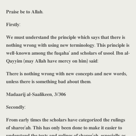
𝐏𝐫𝐚𝐢𝐬𝐞 𝐛𝐞 𝐭𝐨 𝐀𝐥𝐥𝐚𝐡.
𝐅𝐢𝐫𝐬𝐭𝐥𝐲:
𝐖𝐞 𝐦𝐮𝐬𝐭 𝐮𝐧𝐝𝐞𝐫𝐬𝐭𝐚𝐧𝐝 𝐭𝐡𝐞 𝐩𝐫𝐢𝐧𝐜𝐢𝐩𝐥𝐞 𝐰𝐡𝐢𝐜𝐡 𝐬𝐚𝐲𝐬 𝐭𝐡𝐚𝐭 𝐭𝐡𝐞𝐫𝐞 𝐢𝐬
𝐧𝐨𝐭𝐡𝐢𝐧𝐠 𝐰𝐫𝐨𝐧𝐠 𝐰𝐢𝐭𝐡 𝐮𝐬𝐢𝐧𝐠 𝐧𝐞𝐰 𝐭𝐞𝐫𝐦𝐢𝐧𝐨𝐥𝐨𝐠𝐲. 𝐓𝐡𝐢𝐬 𝐩𝐫𝐢𝐧𝐜𝐢𝐩𝐥𝐞 𝐢𝐬
𝐰𝐞𝐥𝐥-𝐤𝐧𝐨𝐰𝐧 𝐚𝐦𝐨𝐧𝐠 𝐭𝐡𝐞 𝐟𝐮𝐪𝐚𝐡𝐚’ 𝐚𝐧𝐝 𝐬𝐜𝐡𝐨𝐥𝐚𝐫𝐬 𝐨𝐟 𝐮𝐬𝐨𝐨𝐥. 𝐈𝐛𝐧 𝐚𝐥-
𝐐𝐚𝐲𝐲𝐢𝐦 (𝐦𝐚𝐲 𝐀𝐥𝐥𝐚𝐡 𝐡𝐚𝐯𝐞 𝐦𝐞𝐫𝐜𝐲 𝐨𝐧 𝐡𝐢𝐦) 𝐬𝐚𝐢𝐝:
𝐓𝐡𝐞𝐫𝐞 𝐢𝐬 𝐧𝐨𝐭𝐡𝐢𝐧𝐠 𝐰𝐫𝐨𝐧𝐠 𝐰𝐢𝐭𝐡 𝐧𝐞𝐰 𝐜𝐨𝐧𝐜𝐞𝐩𝐭𝐬 𝐚𝐧𝐝 𝐧𝐞𝐰 𝐰𝐨𝐫𝐝𝐬,
𝐮𝐧𝐥𝐞𝐬𝐬 𝐭𝐡𝐞𝐫𝐞 𝐢𝐬 𝐬𝐨𝐦𝐞𝐭𝐡𝐢𝐧𝐠 𝐛𝐚𝐝 𝐚𝐛𝐨𝐮𝐭 𝐭𝐡𝐞𝐦.
𝐌𝐚𝐝𝐚𝐚𝐫𝐢𝐣 𝐚𝐥-𝐒𝐚𝐚𝐥𝐢𝐤𝐞𝐞𝐧, 𝟑/𝟑𝟎𝟔
𝐒𝐞𝐜𝐨𝐧𝐝𝐥𝐲:
𝐅𝐫𝐨𝐦 𝐞𝐚𝐫𝐥𝐲 𝐭𝐢𝐦𝐞𝐬 𝐭𝐡𝐞 𝐬𝐜𝐡𝐨𝐥𝐚𝐫𝐬 𝐡𝐚𝐯𝐞 𝐜𝐚𝐭𝐞𝐠𝐨𝐫𝐢𝐳𝐞𝐝 𝐭𝐡𝐞 𝐫𝐮𝐥𝐢𝐧𝐠𝐬
𝐨𝐟 𝐬𝐡𝐚𝐫𝐞𝐞’𝐚𝐡. 𝐓𝐡𝐢𝐬 𝐡𝐚𝐬 𝐨𝐧𝐥𝐲 𝐛𝐞𝐞𝐧 𝐝𝐨𝐧𝐞 𝐭𝐨 𝐦𝐚𝐤𝐞 𝐢𝐭 𝐞𝐚𝐬𝐢𝐞𝐫 𝐭𝐨
𝐮𝐧𝐝𝐞𝐫𝐬𝐭𝐚𝐧𝐝 𝐭𝐡𝐞 𝐭𝐞𝐱𝐭𝐬 𝐚𝐧𝐝 𝐫𝐮𝐥𝐢𝐧𝐠𝐬 𝐨𝐟 𝐬𝐡𝐚𝐫𝐞𝐞’𝐚𝐡, 𝐞𝐬𝐩𝐞𝐜𝐢𝐚𝐥𝐥𝐲 𝐚𝐬