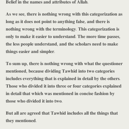
𝐁𝐞𝐥𝐢𝐞𝐟 𝐢𝐧 𝐭𝐡𝐞 𝐧𝐚𝐦𝐞𝐬 𝐚𝐧𝐝 𝐚𝐭𝐭𝐫𝐢𝐛𝐮𝐭𝐞𝐬 𝐨𝐟 𝐀𝐥𝐥𝐚𝐡.
𝐀𝐬 𝐰𝐞 𝐬𝐞𝐞, 𝐭𝐡𝐞𝐫𝐞 𝐢𝐬 𝐧𝐨𝐭𝐡𝐢𝐧𝐠 𝐰𝐫𝐨𝐧𝐠 𝐰𝐢𝐭𝐡 𝐭𝐡𝐢𝐬 𝐜𝐚𝐭𝐞𝐠𝐨𝐫𝐢𝐳𝐚𝐭𝐢𝐨𝐧 𝐚𝐬
𝐥𝐨𝐧𝐠 𝐚𝐬 𝐢𝐭 𝐝𝐨𝐞𝐬 𝐧𝐨𝐭 𝐩𝐨𝐢𝐧𝐭 𝐭𝐨 𝐚𝐧𝐲𝐭𝐡𝐢𝐧𝐠 𝐟𝐚𝐥𝐬𝐞, 𝐚𝐧𝐝 𝐭𝐡𝐞𝐫𝐞 𝐢𝐬
𝐧𝐨𝐭𝐡𝐢𝐧𝐠 𝐰𝐫𝐨𝐧𝐠 𝐰𝐢𝐭𝐡 𝐭𝐡𝐞 𝐭𝐞𝐫𝐦𝐢𝐧𝐨𝐥𝐨𝐠𝐲. 𝐓𝐡𝐢𝐬 𝐜𝐚𝐭𝐞𝐠𝐨𝐫𝐢𝐳𝐚𝐭𝐢𝐨𝐧 𝐢𝐬
𝐨𝐧𝐥𝐲 𝐭𝐨 𝐦𝐚𝐤𝐞 𝐢𝐭 𝐞𝐚𝐬𝐢𝐞𝐫 𝐭𝐨 𝐮𝐧𝐝𝐞𝐫𝐬𝐭𝐚𝐧𝐝. 𝐓𝐡𝐞 𝐦𝐨𝐫𝐞 𝐭𝐢𝐦𝐞 𝐩𝐚𝐬𝐬𝐞𝐬,
𝐭𝐡𝐞 𝐥𝐞𝐬𝐬 𝐩𝐞𝐨𝐩𝐥𝐞 𝐮𝐧𝐝𝐞𝐫𝐬𝐭𝐚𝐧𝐝, 𝐚𝐧𝐝 𝐭𝐡𝐞 𝐬𝐜𝐡𝐨𝐥𝐚𝐫𝐬 𝐧𝐞𝐞𝐝 𝐭𝐨 𝐦𝐚𝐤𝐞
𝐭𝐡𝐢𝐧𝐠𝐬 𝐞𝐚𝐬𝐢𝐞𝐫 𝐚𝐧𝐝 𝐬𝐢𝐦𝐩𝐥𝐞𝐫.
𝐓𝐨 𝐬𝐮𝐦 𝐮𝐩, 𝐭𝐡𝐞𝐫𝐞 𝐢𝐬 𝐧𝐨𝐭𝐡𝐢𝐧𝐠 𝐰𝐫𝐨𝐧𝐠 𝐰𝐢𝐭𝐡 𝐰𝐡𝐚𝐭 𝐭𝐡𝐞 𝐪𝐮𝐞𝐬𝐭𝐢𝐨𝐧𝐞𝐫
𝐦𝐞𝐧𝐭𝐢𝐨𝐧𝐞𝐝, 𝐛𝐞𝐜𝐚𝐮𝐬𝐞 𝐝𝐢𝐯𝐢𝐝𝐢𝐧𝐠 𝐓𝐚𝐰𝐡𝐢𝐝 𝐢𝐧𝐭𝐨 𝐭𝐰𝐨 𝐜𝐚𝐭𝐞𝐠𝐨𝐫𝐢𝐞𝐬
𝐢𝐧𝐜𝐥𝐮𝐝𝐞𝐬 𝐞𝐯𝐞𝐫𝐲𝐭𝐡𝐢𝐧𝐠 𝐭𝐡𝐚𝐭 𝐢𝐬 𝐞𝐱𝐩𝐥𝐚𝐢𝐧𝐞𝐝 𝐢𝐧 𝐝𝐞𝐭𝐚𝐢𝐥 𝐛𝐲 𝐭𝐡𝐞 𝐨𝐭𝐡𝐞𝐫𝐬.
𝐓𝐡𝐨𝐬𝐞 𝐰𝐡𝐨 𝐝𝐢𝐯𝐢𝐝𝐞𝐝 𝐢𝐭 𝐢𝐧𝐭𝐨 𝐭𝐡𝐫𝐞𝐞 𝐨𝐫 𝐟𝐨𝐮𝐫 𝐜𝐚𝐭𝐞𝐠𝐨𝐫𝐢𝐞𝐬 𝐞𝐱𝐩𝐥𝐚𝐢𝐧𝐞𝐝
𝐢𝐧 𝐝𝐞𝐭𝐚𝐢𝐥 𝐭𝐡𝐚𝐭 𝐰𝐡𝐢𝐜𝐡 𝐰𝐚𝐬 𝐦𝐞𝐧𝐭𝐢𝐨𝐧𝐞𝐝 𝐢𝐧 𝐜𝐨𝐧𝐜𝐢𝐬𝐞 𝐟𝐚𝐬𝐡𝐢𝐨𝐧 𝐛𝐲
𝐭𝐡𝐨𝐬𝐞 𝐰𝐡𝐨 𝐝𝐢𝐯𝐢𝐝𝐞𝐝 𝐢𝐭 𝐢𝐧𝐭𝐨 𝐭𝐰𝐨.
𝐁𝐮𝐭 𝐚𝐥𝐥 𝐚𝐫𝐞 𝐚𝐠𝐫𝐞𝐞𝐝 𝐭𝐡𝐚𝐭 𝐓𝐚𝐰𝐡𝐢𝐝 𝐢𝐧𝐜𝐥𝐮𝐝𝐞𝐬 𝐚𝐥𝐥 𝐭𝐡𝐞 𝐭𝐡𝐢𝐧𝐠𝐬 𝐭𝐡𝐚𝐭
𝐭𝐡𝐞𝐲 𝐦𝐞𝐧𝐭𝐢𝐨𝐧𝐞𝐝.