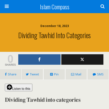
Islam Compass
December 18, 2023
Dividing Tawhid Into Categories
0
SHARES
Share
Tweet
Pin
Mail
SMS
Listen to this
𝐃𝐢𝐯𝐢𝐝𝐢𝐧𝐠 𝐓𝐚𝐰𝐡𝐢𝐝 𝐢𝐧𝐭𝐨 𝐜𝐚𝐭𝐞𝐠𝐨𝐫𝐢𝐞𝐬