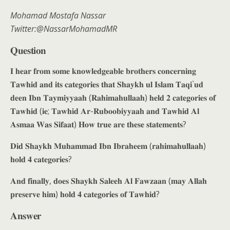
Mohamad Mostafa Nassar
Twitter:@NassarMohamadMR
𝐐𝐮𝐞𝐬𝐭𝐢𝐨𝐧
𝐈 𝐡𝐞𝐚𝐫 𝐟𝐫𝐨𝐦 𝐬𝐨𝐦𝐞 𝐤𝐧𝐨𝐰𝐥𝐞𝐝𝐠𝐞𝐚𝐛𝐥𝐞 𝐛𝐫𝐨𝐭𝐡𝐞𝐫𝐬 𝐜𝐨𝐧𝐜𝐞𝐫𝐧𝐢𝐧𝐠
𝐓𝐚𝐰𝐡𝐢𝐝 𝐚𝐧𝐝 𝐢𝐭𝐬 𝐜𝐚𝐭𝐞𝐠𝐨𝐫𝐢𝐞𝐬 𝐭𝐡𝐚𝐭 𝐒𝐡𝐚𝐲𝐤𝐡 𝐮𝐥 𝐈𝐬𝐥𝐚𝐦 𝐓𝐚𝐪𝐢`𝐮𝐝
𝐝𝐞𝐞𝐧 𝐈𝐛𝐧 𝐓𝐚𝐲𝐦𝐢𝐲𝐲𝐚𝐚𝐡 (𝐑𝐚𝐡𝐢𝐦𝐚𝐡𝐮𝐥𝐥𝐚𝐚𝐡) 𝐡𝐞𝐥𝐝 𝟐 𝐜𝐚𝐭𝐞𝐠𝐨𝐫𝐢𝐞𝐬 𝐨𝐟
𝐓𝐚𝐰𝐡𝐢𝐝 (𝐢𝐞; 𝐓𝐚𝐰𝐡𝐢𝐝 𝐀𝐫-𝐑𝐮𝐛𝐨𝐨𝐛𝐢𝐲𝐲𝐚𝐚𝐡 𝐚𝐧𝐝 𝐓𝐚𝐰𝐡𝐢𝐝 𝐀𝐥
𝐀𝐬𝐦𝐚𝐚 𝐖𝐚𝐬 𝐒𝐢𝐟𝐚𝐚𝐭) 𝐇𝐨𝐰 𝐭𝐫𝐮𝐞 𝐚𝐫𝐞 𝐭𝐡𝐞𝐬𝐞 𝐬𝐭𝐚𝐭𝐞𝐦𝐞𝐧𝐭𝐬?
𝐃𝐢𝐝 𝐒𝐡𝐚𝐲𝐤𝐡 𝐌𝐮𝐡𝐚𝐦𝐦𝐚𝐝 𝐈𝐛𝐧 𝐈𝐛𝐫𝐚𝐡𝐞𝐞𝐦 (𝐫𝐚𝐡𝐢𝐦𝐚𝐡𝐮𝐥𝐥𝐚𝐚𝐡)
𝐡𝐨𝐥𝐝 𝟒 𝐜𝐚𝐭𝐞𝐠𝐨𝐫𝐢𝐞𝐬?
𝐀𝐧𝐝 𝐟𝐢𝐧𝐚𝐥𝐥𝐲, 𝐝𝐨𝐞𝐬 𝐒𝐡𝐚𝐲𝐤𝐡 𝐒𝐚𝐥𝐞𝐞𝐡 𝐀𝐥 𝐅𝐚𝐰𝐳𝐚𝐚𝐧 (𝐦𝐚𝐲 𝐀𝐥𝐥𝐚𝐡
𝐩𝐫𝐞𝐬𝐞𝐫𝐯𝐞 𝐡𝐢𝐦) 𝐡𝐨𝐥𝐝 𝟒 𝐜𝐚𝐭𝐞𝐠𝐨𝐫𝐢𝐞𝐬 𝐨𝐟 𝐓𝐚𝐰𝐡𝐢𝐝?
𝐀𝐧𝐬𝐰𝐞𝐫