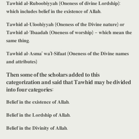
𝐓𝐚𝐰𝐡𝐢𝐝 𝐚𝐥-𝐑𝐮𝐛𝐨𝐨𝐛𝐢𝐲𝐲𝐚𝐡 (𝐎𝐧𝐞𝐧𝐞𝐬𝐬 𝐨𝐟 𝐝𝐢𝐯𝐢𝐧𝐞 𝐋𝐨𝐫𝐝𝐬𝐡𝐢𝐩):
𝐰𝐡𝐢𝐜𝐡 𝐢𝐧𝐜𝐥𝐮𝐝𝐞𝐬 𝐛𝐞𝐥𝐢𝐞𝐟 𝐢𝐧 𝐭𝐡𝐞 𝐞𝐱𝐢𝐬𝐭𝐞𝐧𝐜𝐞 𝐨𝐟 𝐀𝐥𝐥𝐚𝐡.
𝐓𝐚𝐰𝐡𝐢𝐝 𝐚𝐥-𝐔𝐥𝐨𝐨𝐡𝐢𝐲𝐲𝐚𝐡 (𝐎𝐧𝐞𝐧𝐞𝐬𝐬 𝐨𝐟 𝐭𝐡𝐞 𝐃𝐢𝐯𝐢𝐧𝐞 𝐧𝐚𝐭𝐮𝐫𝐞) 𝐨𝐫
𝐓𝐚𝐰𝐡𝐢𝐝 𝐚𝐥-‘𝐈𝐛𝐚𝐚𝐝𝐚𝐡 (𝐎𝐧𝐞𝐧𝐞𝐬𝐬 𝐨𝐟 𝐰𝐨𝐫𝐬𝐡𝐢𝐩) – 𝐰𝐡𝐢𝐜𝐡 𝐦𝐞𝐚𝐧 𝐭𝐡𝐞
𝐬𝐚𝐦𝐞 𝐭𝐡𝐢𝐧𝐠.
𝐓𝐚𝐰𝐡𝐢𝐝 𝐚𝐥-𝐀𝐬𝐦𝐚’ 𝐰𝐚’𝐥-𝐒𝐢𝐟𝐚𝐚𝐭 (𝐎𝐧𝐞𝐧𝐞𝐬𝐬 𝐨𝐟 𝐭𝐡𝐞 𝐃𝐢𝐯𝐢𝐧𝐞 𝐧𝐚𝐦𝐞𝐬
𝐚𝐧𝐝 𝐚𝐭𝐭𝐫𝐢𝐛𝐮𝐭𝐞𝐬)
𝐓𝐡𝐞𝐧 𝐬𝐨𝐦𝐞 𝐨𝐟 𝐭𝐡𝐞 𝐬𝐜𝐡𝐨𝐥𝐚𝐫𝐬 𝐚𝐝𝐝𝐞𝐝 𝐭𝐨 𝐭𝐡𝐢𝐬
𝐜𝐚𝐭𝐞𝐠𝐨𝐫𝐢𝐳𝐚𝐭𝐢𝐨𝐧 𝐚𝐧𝐝 𝐬𝐚𝐢𝐝 𝐭𝐡𝐚𝐭 𝐓𝐚𝐰𝐡𝐢𝐝 𝐦𝐚𝐲 𝐛𝐞 𝐝𝐢𝐯𝐢𝐝𝐞𝐝
𝐢𝐧𝐭𝐨 𝐟𝐨𝐮𝐫 𝐜𝐚𝐭𝐞𝐠𝐨𝐫𝐢𝐞𝐬:
𝐁𝐞𝐥𝐢𝐞𝐟 𝐢𝐧 𝐭𝐡𝐞 𝐞𝐱𝐢𝐬𝐭𝐞𝐧𝐜𝐞 𝐨𝐟 𝐀𝐥𝐥𝐚𝐡.
𝐁𝐞𝐥𝐢𝐞𝐟 𝐢𝐧 𝐭𝐡𝐞 𝐋𝐨𝐫𝐝𝐬𝐡𝐢𝐩 𝐨𝐟 𝐀𝐥𝐥𝐚𝐡.
𝐁𝐞𝐥𝐢𝐞𝐟 𝐢𝐧 𝐭𝐡𝐞 𝐃𝐢𝐯𝐢𝐧𝐢𝐭𝐲 𝐨𝐟 𝐀𝐥𝐥𝐚𝐡.