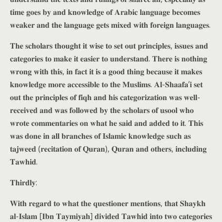
𝐭𝐢𝐦𝐞 𝐠𝐨𝐞𝐬 𝐛𝐲 𝐚𝐧𝐝 𝐤𝐧𝐨𝐰𝐥𝐞𝐝𝐠𝐞 𝐨𝐟 𝐀𝐫𝐚𝐛𝐢𝐜 𝐥𝐚𝐧𝐠𝐮𝐚𝐠𝐞 𝐛𝐞𝐜𝐨𝐦𝐞𝐬
𝐰𝐞𝐚𝐤𝐞𝐫 𝐚𝐧𝐝 𝐭𝐡𝐞 𝐥𝐚𝐧𝐠𝐮𝐚𝐠𝐞 𝐠𝐞𝐭𝐬 𝐦𝐢𝐱𝐞𝐝 𝐰𝐢𝐭𝐡 𝐟𝐨𝐫𝐞𝐢𝐠𝐧 𝐥𝐚𝐧𝐠𝐮𝐚𝐠𝐞𝐬.
𝐓𝐡𝐞 𝐬𝐜𝐡𝐨𝐥𝐚𝐫𝐬 𝐭𝐡𝐨𝐮𝐠𝐡𝐭 𝐢𝐭 𝐰𝐢𝐬𝐞 𝐭𝐨 𝐬𝐞𝐭 𝐨𝐮𝐭 𝐩𝐫𝐢𝐧𝐜𝐢𝐩𝐥𝐞𝐬, 𝐢𝐬𝐬𝐮𝐞𝐬 𝐚𝐧𝐝
𝐜𝐚𝐭𝐞𝐠𝐨𝐫𝐢𝐞𝐬 𝐭𝐨 𝐦𝐚𝐤𝐞 𝐢𝐭 𝐞𝐚𝐬𝐢𝐞𝐫 𝐭𝐨 𝐮𝐧𝐝𝐞𝐫𝐬𝐭𝐚𝐧𝐝. 𝐓𝐡𝐞𝐫𝐞 𝐢𝐬 𝐧𝐨𝐭𝐡𝐢𝐧𝐠
𝐰𝐫𝐨𝐧𝐠 𝐰𝐢𝐭𝐡 𝐭𝐡𝐢𝐬, 𝐢𝐧 𝐟𝐚𝐜𝐭 𝐢𝐭 𝐢𝐬 𝐚 𝐠𝐨𝐨𝐝 𝐭𝐡𝐢𝐧𝐠 𝐛𝐞𝐜𝐚𝐮𝐬𝐞 𝐢𝐭 𝐦𝐚𝐤𝐞𝐬
𝐤𝐧𝐨𝐰𝐥𝐞𝐝𝐠𝐞 𝐦𝐨𝐫𝐞 𝐚𝐜𝐜𝐞𝐬𝐬𝐢𝐛𝐥𝐞 𝐭𝐨 𝐭𝐡𝐞 𝐌𝐮𝐬𝐥𝐢𝐦𝐬. 𝐀𝐥-𝐒𝐡𝐚𝐚𝐟𝐚’𝐢 𝐬𝐞𝐭
𝐨𝐮𝐭 𝐭𝐡𝐞 𝐩𝐫𝐢𝐧𝐜𝐢𝐩𝐥𝐞𝐬 𝐨𝐟 𝐟𝐢𝐪𝐡 𝐚𝐧𝐝 𝐡𝐢𝐬 𝐜𝐚𝐭𝐞𝐠𝐨𝐫𝐢𝐳𝐚𝐭𝐢𝐨𝐧 𝐰𝐚𝐬 𝐰𝐞𝐥𝐥-
𝐫𝐞𝐜𝐞𝐢𝐯𝐞𝐝 𝐚𝐧𝐝 𝐰𝐚𝐬 𝐟𝐨𝐥𝐥𝐨𝐰𝐞𝐝 𝐛𝐲 𝐭𝐡𝐞 𝐬𝐜𝐡𝐨𝐥𝐚𝐫𝐬 𝐨𝐟 𝐮𝐬𝐨𝐨𝐥 𝐰𝐡𝐨
𝐰𝐫𝐨𝐭𝐞 𝐜𝐨𝐦𝐦𝐞𝐧𝐭𝐚𝐫𝐢𝐞𝐬 𝐨𝐧 𝐰𝐡𝐚𝐭 𝐡𝐞 𝐬𝐚𝐢𝐝 𝐚𝐧𝐝 𝐚𝐝𝐝𝐞𝐝 𝐭𝐨 𝐢𝐭. 𝐓𝐡𝐢𝐬
𝐰𝐚𝐬 𝐝𝐨𝐧𝐞 𝐢𝐧 𝐚𝐥𝐥 𝐛𝐫𝐚𝐧𝐜𝐡𝐞𝐬 𝐨𝐟 𝐈𝐬𝐥𝐚𝐦𝐢𝐜 𝐤𝐧𝐨𝐰𝐥𝐞𝐝𝐠𝐞 𝐬𝐮𝐜𝐡 𝐚𝐬
𝐭𝐚𝐣𝐰𝐞𝐞𝐝 (𝐫𝐞𝐜𝐢𝐭𝐚𝐭𝐢𝐨𝐧 𝐨𝐟 𝐐𝐮𝐫𝐚𝐧), 𝐐𝐮𝐫𝐚𝐧 𝐚𝐧𝐝 𝐨𝐭𝐡𝐞𝐫𝐬, 𝐢𝐧𝐜𝐥𝐮𝐝𝐢𝐧𝐠
𝐓𝐚𝐰𝐡𝐢𝐝.
𝐓𝐡𝐢𝐫𝐝𝐥𝐲:
𝐖𝐢𝐭𝐡 𝐫𝐞𝐠𝐚𝐫𝐝 𝐭𝐨 𝐰𝐡𝐚𝐭 𝐭𝐡𝐞 𝐪𝐮𝐞𝐬𝐭𝐢𝐨𝐧𝐞𝐫 𝐦𝐞𝐧𝐭𝐢𝐨𝐧𝐬, 𝐭𝐡𝐚𝐭 𝐒𝐡𝐚𝐲𝐤𝐡
𝐚𝐥-𝐈𝐬𝐥𝐚𝐦 [𝐈𝐛𝐧 𝐓𝐚𝐲𝐦𝐢𝐲𝐚𝐡] 𝐝𝐢𝐯𝐢𝐝𝐞𝐝 𝐓𝐚𝐰𝐡𝐢𝐝 𝐢𝐧𝐭𝐨 𝐭𝐰𝐨 𝐜𝐚𝐭𝐞𝐠𝐨𝐫𝐢𝐞𝐬