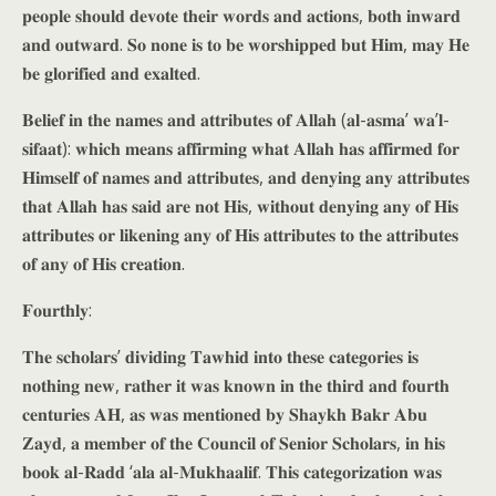
𝐩𝐞𝐨𝐩𝐥𝐞 𝐬𝐡𝐨𝐮𝐥𝐝 𝐝𝐞𝐯𝐨𝐭𝐞 𝐭𝐡𝐞𝐢𝐫 𝐰𝐨𝐫𝐝𝐬 𝐚𝐧𝐝 𝐚𝐜𝐭𝐢𝐨𝐧𝐬, 𝐛𝐨𝐭𝐡 𝐢𝐧𝐰𝐚𝐫𝐝
𝐚𝐧𝐝 𝐨𝐮𝐭𝐰𝐚𝐫𝐝. 𝐒𝐨 𝐧𝐨𝐧𝐞 𝐢𝐬 𝐭𝐨 𝐛𝐞 𝐰𝐨𝐫𝐬𝐡𝐢𝐩𝐩𝐞𝐝 𝐛𝐮𝐭 𝐇𝐢𝐦, 𝐦𝐚𝐲 𝐇𝐞
𝐛𝐞 𝐠𝐥𝐨𝐫𝐢𝐟𝐢𝐞𝐝 𝐚𝐧𝐝 𝐞𝐱𝐚𝐥𝐭𝐞𝐝.
𝐁𝐞𝐥𝐢𝐞𝐟 𝐢𝐧 𝐭𝐡𝐞 𝐧𝐚𝐦𝐞𝐬 𝐚𝐧𝐝 𝐚𝐭𝐭𝐫𝐢𝐛𝐮𝐭𝐞𝐬 𝐨𝐟 𝐀𝐥𝐥𝐚𝐡 (𝐚𝐥-𝐚𝐬𝐦𝐚’ 𝐰𝐚’𝐥-
𝐬𝐢𝐟𝐚𝐚𝐭): 𝐰𝐡𝐢𝐜𝐡 𝐦𝐞𝐚𝐧𝐬 𝐚𝐟𝐟𝐢𝐫𝐦𝐢𝐧𝐠 𝐰𝐡𝐚𝐭 𝐀𝐥𝐥𝐚𝐡 𝐡𝐚𝐬 𝐚𝐟𝐟𝐢𝐫𝐦𝐞𝐝 𝐟𝐨𝐫
𝐇𝐢𝐦𝐬𝐞𝐥𝐟 𝐨𝐟 𝐧𝐚𝐦𝐞𝐬 𝐚𝐧𝐝 𝐚𝐭𝐭𝐫𝐢𝐛𝐮𝐭𝐞𝐬, 𝐚𝐧𝐝 𝐝𝐞𝐧𝐲𝐢𝐧𝐠 𝐚𝐧𝐲 𝐚𝐭𝐭𝐫𝐢𝐛𝐮𝐭𝐞𝐬
𝐭𝐡𝐚𝐭 𝐀𝐥𝐥𝐚𝐡 𝐡𝐚𝐬 𝐬𝐚𝐢𝐝 𝐚𝐫𝐞 𝐧𝐨𝐭 𝐇𝐢𝐬, 𝐰𝐢𝐭𝐡𝐨𝐮𝐭 𝐝𝐞𝐧𝐲𝐢𝐧𝐠 𝐚𝐧𝐲 𝐨𝐟 𝐇𝐢𝐬
𝐚𝐭𝐭𝐫𝐢𝐛𝐮𝐭𝐞𝐬 𝐨𝐫 𝐥𝐢𝐤𝐞𝐧𝐢𝐧𝐠 𝐚𝐧𝐲 𝐨𝐟 𝐇𝐢𝐬 𝐚𝐭𝐭𝐫𝐢𝐛𝐮𝐭𝐞𝐬 𝐭𝐨 𝐭𝐡𝐞 𝐚𝐭𝐭𝐫𝐢𝐛𝐮𝐭𝐞𝐬
𝐨𝐟 𝐚𝐧𝐲 𝐨𝐟 𝐇𝐢𝐬 𝐜𝐫𝐞𝐚𝐭𝐢𝐨𝐧.
𝐅𝐨𝐮𝐫𝐭𝐡𝐥𝐲:
𝐓𝐡𝐞 𝐬𝐜𝐡𝐨𝐥𝐚𝐫𝐬’ 𝐝𝐢𝐯𝐢𝐝𝐢𝐧𝐠 𝐓𝐚𝐰𝐡𝐢𝐝 𝐢𝐧𝐭𝐨 𝐭𝐡𝐞𝐬𝐞 𝐜𝐚𝐭𝐞𝐠𝐨𝐫𝐢𝐞𝐬 𝐢𝐬
𝐧𝐨𝐭𝐡𝐢𝐧𝐠 𝐧𝐞𝐰, 𝐫𝐚𝐭𝐡𝐞𝐫 𝐢𝐭 𝐰𝐚𝐬 𝐤𝐧𝐨𝐰𝐧 𝐢𝐧 𝐭𝐡𝐞 𝐭𝐡𝐢𝐫𝐝 𝐚𝐧𝐝 𝐟𝐨𝐮𝐫𝐭𝐡
𝐜𝐞𝐧𝐭𝐮𝐫𝐢𝐞𝐬 𝐀𝐇, 𝐚𝐬 𝐰𝐚𝐬 𝐦𝐞𝐧𝐭𝐢𝐨𝐧𝐞𝐝 𝐛𝐲 𝐒𝐡𝐚𝐲𝐤𝐡 𝐁𝐚𝐤𝐫 𝐀𝐛𝐮
𝐙𝐚𝐲𝐝, 𝐚 𝐦𝐞𝐦𝐛𝐞𝐫 𝐨𝐟 𝐭𝐡𝐞 𝐂𝐨𝐮𝐧𝐜𝐢𝐥 𝐨𝐟 𝐒𝐞𝐧𝐢𝐨𝐫 𝐒𝐜𝐡𝐨𝐥𝐚𝐫𝐬, 𝐢𝐧 𝐡𝐢𝐬
𝐛𝐨𝐨𝐤 𝐚𝐥-𝐑𝐚𝐝𝐝 ‘𝐚𝐥𝐚 𝐚𝐥-𝐌𝐮𝐤𝐡𝐚𝐚𝐥𝐢𝐟. 𝐓𝐡𝐢𝐬 𝐜𝐚𝐭𝐞𝐠𝐨𝐫𝐢𝐳𝐚𝐭𝐢𝐨𝐧 𝐰𝐚𝐬