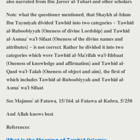
𝐚𝐥𝐬𝐨 𝐧𝐚𝐫𝐫𝐚𝐭𝐞𝐝 𝐟𝐫𝐨𝐦 𝐈𝐛𝐧 𝐉𝐚𝐫𝐞𝐞𝐫 𝐚𝐥-𝐓𝐚𝐛𝐚𝐫𝐢 𝐚𝐧𝐝 𝐨𝐭𝐡𝐞𝐫 𝐬𝐜𝐡𝐨𝐥𝐚𝐫𝐬.
𝐍𝐨𝐭𝐞: 𝐰𝐡𝐚𝐭 𝐭𝐡𝐞 𝐪𝐮𝐞𝐬𝐭𝐢𝐨𝐧𝐞𝐫 𝐦𝐞𝐧𝐭𝐢𝐨𝐧𝐞𝐝, 𝐭𝐡𝐚𝐭 𝐒𝐡𝐚𝐲𝐤𝐡 𝐚𝐥-𝐈𝐬𝐥𝐚𝐦
𝐈𝐛𝐧 𝐓𝐚𝐲𝐦𝐢𝐲𝐚𝐡 𝐝𝐢𝐯𝐢𝐝𝐞𝐝 𝐓𝐚𝐰𝐡𝐢𝐝 𝐢𝐧𝐭𝐨 𝐭𝐰𝐨 𝐜𝐚𝐭𝐞𝐠𝐨𝐫𝐢𝐞𝐬 – 𝐓𝐚𝐰𝐡𝐢𝐝
𝐚𝐥-𝐑𝐮𝐛𝐨𝐨𝐛𝐢𝐲𝐲𝐚𝐡 (𝐎𝐧𝐞𝐧𝐞𝐬𝐬 𝐨𝐟 𝐝𝐢𝐯𝐢𝐧𝐞 𝐋𝐨𝐫𝐝𝐬𝐡𝐢𝐩) 𝐚𝐧𝐝 𝐓𝐚𝐰𝐡𝐢𝐝
𝐚𝐥-𝐀𝐬𝐦𝐚𝐚’ 𝐰𝐚’𝐥-𝐒𝐢𝐟𝐚𝐚𝐭 (𝐎𝐧𝐞𝐧𝐞𝐬𝐬 𝐨𝐟 𝐭𝐡𝐞 𝐝𝐢𝐯𝐢𝐧𝐞 𝐧𝐚𝐦𝐞𝐬 𝐚𝐧𝐝
𝐚𝐭𝐭𝐫𝐢𝐛𝐮𝐭𝐞𝐬) – 𝐢𝐬 𝐧𝐨𝐭 𝐜𝐨𝐫𝐫𝐞𝐜𝐭. 𝐑𝐚𝐭𝐡𝐞𝐫 𝐡𝐞 𝐝𝐢𝐯𝐢𝐝𝐞𝐝 𝐢𝐭 𝐢𝐧𝐭𝐨 𝐭𝐰𝐨
𝐜𝐚𝐭𝐞𝐠𝐨𝐫𝐢𝐞𝐬 𝐰𝐡𝐢𝐜𝐡 𝐰𝐞𝐫𝐞 𝐓𝐚𝐰𝐡𝐢𝐝 𝐚𝐥-𝐌𝐚’𝐫𝐢𝐟𝐚𝐡 𝐰𝐚’𝐥-𝐈𝐭𝐡𝐛𝐚𝐚𝐭
(𝐎𝐧𝐞𝐧𝐞𝐬𝐬 𝐨𝐟 𝐤𝐧𝐨𝐰𝐥𝐞𝐝𝐠𝐞 𝐚𝐧𝐝 𝐚𝐟𝐟𝐢𝐫𝐦𝐚𝐭𝐢𝐨𝐧) 𝐚𝐧𝐝 𝐓𝐚𝐰𝐡𝐢𝐝 𝐚𝐥-
𝐐𝐚𝐬𝐝 𝐰𝐚’𝐥-𝐓𝐚𝐥𝐚𝐛 (𝐎𝐧𝐞𝐧𝐞𝐬𝐬 𝐨𝐟 𝐨𝐛𝐣𝐞𝐜𝐭 𝐚𝐧𝐝 𝐚𝐢𝐦), 𝐭𝐡𝐞 𝐟𝐢𝐫𝐬𝐭 𝐨𝐟
𝐰𝐡𝐢𝐜𝐡 𝐢𝐧𝐜𝐥𝐮𝐝𝐞𝐬 𝐓𝐚𝐰𝐡𝐢𝐝 𝐚𝐥-𝐑𝐮𝐛𝐨𝐨𝐛𝐢𝐲𝐲𝐚𝐡 𝐚𝐧𝐝 𝐓𝐚𝐰𝐡𝐢𝐝 𝐚𝐥-
𝐀𝐬𝐦𝐚’ 𝐰𝐚’𝐥-𝐒𝐢𝐟𝐚𝐚𝐭.
𝐒𝐞𝐞 𝐌𝐚𝐣𝐦𝐨𝐨’ 𝐚𝐥-𝐅𝐚𝐭𝐚𝐰𝐚, 𝟏𝟓/𝟏𝟔𝟒; 𝐚𝐥-𝐅𝐚𝐭𝐚𝐰𝐚 𝐚𝐥-𝐊𝐮𝐛𝐫𝐚, 𝟓/𝟐𝟓𝟎
𝐀𝐧𝐝 𝐀𝐥𝐥𝐚𝐡 𝐤𝐧𝐨𝐰𝐬 𝐛𝐞𝐬𝐭.
𝐑𝐞𝐟𝐞𝐫𝐞𝐧𝐜𝐞𝐬: