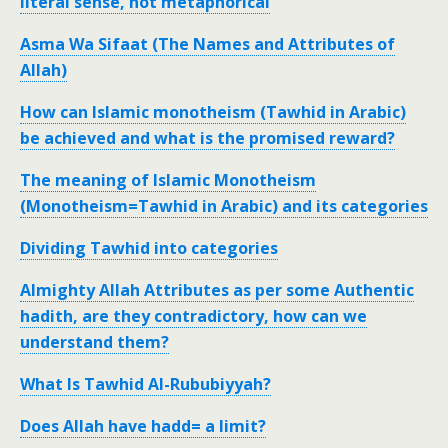
literal sense, not metaphorical
Asma Wa Sifaat (The Names and Attributes of
Allah)
How can Islamic monotheism (Tawhid in Arabic)
be achieved and what is the promised reward?
The meaning of Islamic Monotheism
(Monotheism=Tawhid in Arabic) and its categories
Dividing Tawhid into categories
Almighty Allah Attributes as per some Authentic
hadith, are they contradictory, how can we
understand them?
What Is Tawhid Al-Rububiyyah?
Does Allah have hadd= a limit?