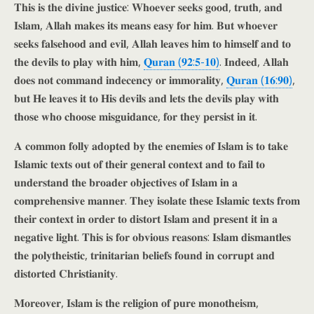
𝐓𝐡𝐢𝐬 𝐢𝐬 𝐭𝐡𝐞 𝐝𝐢𝐯𝐢𝐧𝐞 𝐣𝐮𝐬𝐭𝐢𝐜𝐞: 𝐖𝐡𝐨𝐞𝐯𝐞𝐫 𝐬𝐞𝐞𝐤𝐬 𝐠𝐨𝐨𝐝, 𝐭𝐫𝐮𝐭𝐡, 𝐚𝐧𝐝
𝐈𝐬𝐥𝐚𝐦, 𝐀𝐥𝐥𝐚𝐡 𝐦𝐚𝐤𝐞𝐬 𝐢𝐭𝐬 𝐦𝐞𝐚𝐧𝐬 𝐞𝐚𝐬𝐲 𝐟𝐨𝐫 𝐡𝐢𝐦. 𝐁𝐮𝐭 𝐰𝐡𝐨𝐞𝐯𝐞𝐫
𝐬𝐞𝐞𝐤𝐬 𝐟𝐚𝐥𝐬𝐞𝐡𝐨𝐨𝐝 𝐚𝐧𝐝 𝐞𝐯𝐢𝐥, 𝐀𝐥𝐥𝐚𝐡 𝐥𝐞𝐚𝐯𝐞𝐬 𝐡𝐢𝐦 𝐭𝐨 𝐡𝐢𝐦𝐬𝐞𝐥𝐟 𝐚𝐧𝐝 𝐭𝐨
𝐭𝐡𝐞 𝐝𝐞𝐯𝐢𝐥𝐬 𝐭𝐨 𝐩𝐥𝐚𝐲 𝐰𝐢𝐭𝐡 𝐡𝐢𝐦,
𝐐𝐮𝐫𝐚𝐧 (𝟗𝟐:𝟓-𝟏𝟎)
. 𝐈𝐧𝐝𝐞𝐞𝐝, 𝐀𝐥𝐥𝐚𝐡
𝐝𝐨𝐞𝐬 𝐧𝐨𝐭 𝐜𝐨𝐦𝐦𝐚𝐧𝐝 𝐢𝐧𝐝𝐞𝐜𝐞𝐧𝐜𝐲 𝐨𝐫 𝐢𝐦𝐦𝐨𝐫𝐚𝐥𝐢𝐭𝐲,
𝐐𝐮𝐫𝐚𝐧 (𝟏𝟔:𝟗𝟎)
,
𝐛𝐮𝐭 𝐇𝐞 𝐥𝐞𝐚𝐯𝐞𝐬 𝐢𝐭 𝐭𝐨 𝐇𝐢𝐬 𝐝𝐞𝐯𝐢𝐥𝐬 𝐚𝐧𝐝 𝐥𝐞𝐭𝐬 𝐭𝐡𝐞 𝐝𝐞𝐯𝐢𝐥𝐬 𝐩𝐥𝐚𝐲 𝐰𝐢𝐭𝐡
𝐭𝐡𝐨𝐬𝐞 𝐰𝐡𝐨 𝐜𝐡𝐨𝐨𝐬𝐞 𝐦𝐢𝐬𝐠𝐮𝐢𝐝𝐚𝐧𝐜𝐞, 𝐟𝐨𝐫 𝐭𝐡𝐞𝐲 𝐩𝐞𝐫𝐬𝐢𝐬𝐭 𝐢𝐧 𝐢𝐭.
𝐀 𝐜𝐨𝐦𝐦𝐨𝐧 𝐟𝐨𝐥𝐥𝐲 𝐚𝐝𝐨𝐩𝐭𝐞𝐝 𝐛𝐲 𝐭𝐡𝐞 𝐞𝐧𝐞𝐦𝐢𝐞𝐬 𝐨𝐟 𝐈𝐬𝐥𝐚𝐦 𝐢𝐬 𝐭𝐨 𝐭𝐚𝐤𝐞
𝐈𝐬𝐥𝐚𝐦𝐢𝐜 𝐭𝐞𝐱𝐭𝐬 𝐨𝐮𝐭 𝐨𝐟 𝐭𝐡𝐞𝐢𝐫 𝐠𝐞𝐧𝐞𝐫𝐚𝐥 𝐜𝐨𝐧𝐭𝐞𝐱𝐭 𝐚𝐧𝐝 𝐭𝐨 𝐟𝐚𝐢𝐥 𝐭𝐨
𝐮𝐧𝐝𝐞𝐫𝐬𝐭𝐚𝐧𝐝 𝐭𝐡𝐞 𝐛𝐫𝐨𝐚𝐝𝐞𝐫 𝐨𝐛𝐣𝐞𝐜𝐭𝐢𝐯𝐞𝐬 𝐨𝐟 𝐈𝐬𝐥𝐚𝐦 𝐢𝐧 𝐚
𝐜𝐨𝐦𝐩𝐫𝐞𝐡𝐞𝐧𝐬𝐢𝐯𝐞 𝐦𝐚𝐧𝐧𝐞𝐫. 𝐓𝐡𝐞𝐲 𝐢𝐬𝐨𝐥𝐚𝐭𝐞 𝐭𝐡𝐞𝐬𝐞 𝐈𝐬𝐥𝐚𝐦𝐢𝐜 𝐭𝐞𝐱𝐭𝐬 𝐟𝐫𝐨𝐦
𝐭𝐡𝐞𝐢𝐫 𝐜𝐨𝐧𝐭𝐞𝐱𝐭 𝐢𝐧 𝐨𝐫𝐝𝐞𝐫 𝐭𝐨 𝐝𝐢𝐬𝐭𝐨𝐫𝐭 𝐈𝐬𝐥𝐚𝐦 𝐚𝐧𝐝 𝐩𝐫𝐞𝐬𝐞𝐧𝐭 𝐢𝐭 𝐢𝐧 𝐚
𝐧𝐞𝐠𝐚𝐭𝐢𝐯𝐞 𝐥𝐢𝐠𝐡𝐭. 𝐓𝐡𝐢𝐬 𝐢𝐬 𝐟𝐨𝐫 𝐨𝐛𝐯𝐢𝐨𝐮𝐬 𝐫𝐞𝐚𝐬𝐨𝐧𝐬: 𝐈𝐬𝐥𝐚𝐦 𝐝𝐢𝐬𝐦𝐚𝐧𝐭𝐥𝐞𝐬
𝐭𝐡𝐞 𝐩𝐨𝐥𝐲𝐭𝐡𝐞𝐢𝐬𝐭𝐢𝐜, 𝐭𝐫𝐢𝐧𝐢𝐭𝐚𝐫𝐢𝐚𝐧 𝐛𝐞𝐥𝐢𝐞𝐟𝐬 𝐟𝐨𝐮𝐧𝐝 𝐢𝐧 𝐜𝐨𝐫𝐫𝐮𝐩𝐭 𝐚𝐧𝐝
𝐝𝐢𝐬𝐭𝐨𝐫𝐭𝐞𝐝 𝐂𝐡𝐫𝐢𝐬𝐭𝐢𝐚𝐧𝐢𝐭𝐲.
𝐌𝐨𝐫𝐞𝐨𝐯𝐞𝐫, 𝐈𝐬𝐥𝐚𝐦 𝐢𝐬 𝐭𝐡𝐞 𝐫𝐞𝐥𝐢𝐠𝐢𝐨𝐧 𝐨𝐟 𝐩𝐮𝐫𝐞 𝐦𝐨𝐧𝐨𝐭𝐡𝐞𝐢𝐬𝐦,