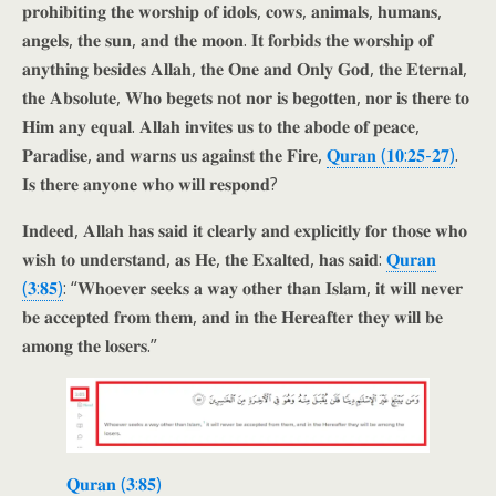
𝐩𝐫𝐨𝐡𝐢𝐛𝐢𝐭𝐢𝐧𝐠 𝐭𝐡𝐞 𝐰𝐨𝐫𝐬𝐡𝐢𝐩 𝐨𝐟 𝐢𝐝𝐨𝐥𝐬, 𝐜𝐨𝐰𝐬, 𝐚𝐧𝐢𝐦𝐚𝐥𝐬, 𝐡𝐮𝐦𝐚𝐧𝐬,
𝐚𝐧𝐠𝐞𝐥𝐬, 𝐭𝐡𝐞 𝐬𝐮𝐧, 𝐚𝐧𝐝 𝐭𝐡𝐞 𝐦𝐨𝐨𝐧. 𝐈𝐭 𝐟𝐨𝐫𝐛𝐢𝐝𝐬 𝐭𝐡𝐞 𝐰𝐨𝐫𝐬𝐡𝐢𝐩 𝐨𝐟
𝐚𝐧𝐲𝐭𝐡𝐢𝐧𝐠 𝐛𝐞𝐬𝐢𝐝𝐞𝐬 𝐀𝐥𝐥𝐚𝐡, 𝐭𝐡𝐞 𝐎𝐧𝐞 𝐚𝐧𝐝 𝐎𝐧𝐥𝐲 𝐆𝐨𝐝, 𝐭𝐡𝐞 𝐄𝐭𝐞𝐫𝐧𝐚𝐥,
𝐭𝐡𝐞 𝐀𝐛𝐬𝐨𝐥𝐮𝐭𝐞, 𝐖𝐡𝐨 𝐛𝐞𝐠𝐞𝐭𝐬 𝐧𝐨𝐭 𝐧𝐨𝐫 𝐢𝐬 𝐛𝐞𝐠𝐨𝐭𝐭𝐞𝐧, 𝐧𝐨𝐫 𝐢𝐬 𝐭𝐡𝐞𝐫𝐞 𝐭𝐨
𝐇𝐢𝐦 𝐚𝐧𝐲 𝐞𝐪𝐮𝐚𝐥. 𝐀𝐥𝐥𝐚𝐡 𝐢𝐧𝐯𝐢𝐭𝐞𝐬 𝐮𝐬 𝐭𝐨 𝐭𝐡𝐞 𝐚𝐛𝐨𝐝𝐞 𝐨𝐟 𝐩𝐞𝐚𝐜𝐞,
𝐏𝐚𝐫𝐚𝐝𝐢𝐬𝐞, 𝐚𝐧𝐝 𝐰𝐚𝐫𝐧𝐬 𝐮𝐬 𝐚𝐠𝐚𝐢𝐧𝐬𝐭 𝐭𝐡𝐞 𝐅𝐢𝐫𝐞,
𝐐𝐮𝐫𝐚𝐧 (𝟏𝟎:𝟐𝟓-𝟐𝟕)
.
𝐈𝐬 𝐭𝐡𝐞𝐫𝐞 𝐚𝐧𝐲𝐨𝐧𝐞 𝐰𝐡𝐨 𝐰𝐢𝐥𝐥 𝐫𝐞𝐬𝐩𝐨𝐧𝐝?
𝐈𝐧𝐝𝐞𝐞𝐝, 𝐀𝐥𝐥𝐚𝐡 𝐡𝐚𝐬 𝐬𝐚𝐢𝐝 𝐢𝐭 𝐜𝐥𝐞𝐚𝐫𝐥𝐲 𝐚𝐧𝐝 𝐞𝐱𝐩𝐥𝐢𝐜𝐢𝐭𝐥𝐲 𝐟𝐨𝐫 𝐭𝐡𝐨𝐬𝐞 𝐰𝐡𝐨
𝐰𝐢𝐬𝐡 𝐭𝐨 𝐮𝐧𝐝𝐞𝐫𝐬𝐭𝐚𝐧𝐝, 𝐚𝐬 𝐇𝐞, 𝐭𝐡𝐞 𝐄𝐱𝐚𝐥𝐭𝐞𝐝, 𝐡𝐚𝐬 𝐬𝐚𝐢𝐝:
𝐐𝐮𝐫𝐚𝐧
(𝟑:𝟖𝟓)
: “𝐖𝐡𝐨𝐞𝐯𝐞𝐫 𝐬𝐞𝐞𝐤𝐬 𝐚 𝐰𝐚𝐲 𝐨𝐭𝐡𝐞𝐫 𝐭𝐡𝐚𝐧 𝐈𝐬𝐥𝐚𝐦, 𝐢𝐭 𝐰𝐢𝐥𝐥 𝐧𝐞𝐯𝐞𝐫
𝐛𝐞 𝐚𝐜𝐜𝐞𝐩𝐭𝐞𝐝 𝐟𝐫𝐨𝐦 𝐭𝐡𝐞𝐦, 𝐚𝐧𝐝 𝐢𝐧 𝐭𝐡𝐞 𝐇𝐞𝐫𝐞𝐚𝐟𝐭𝐞𝐫 𝐭𝐡𝐞𝐲 𝐰𝐢𝐥𝐥 𝐛𝐞
𝐚𝐦𝐨𝐧𝐠 𝐭𝐡𝐞 𝐥𝐨𝐬𝐞𝐫𝐬.”
𝐐𝐮𝐫𝐚𝐧 (𝟑:𝟖𝟓)