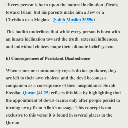
“𝐄𝐯𝐞𝐫𝐲 𝐩𝐞𝐫𝐬𝐨𝐧 𝐢𝐬 𝐛𝐨𝐫𝐧 𝐮𝐩𝐨𝐧 𝐭𝐡𝐞 𝐧𝐚𝐭𝐮𝐫𝐚𝐥 𝐢𝐧𝐜𝐥𝐢𝐧𝐚𝐭𝐢𝐨𝐧 [𝐟𝐢𝐭𝐫𝐚𝐡]
𝐭𝐨𝐰𝐚𝐫𝐝 𝐈𝐬𝐥𝐚𝐦, 𝐛𝐮𝐭 𝐡𝐢𝐬 𝐩𝐚𝐫𝐞𝐧𝐭𝐬 𝐦𝐚𝐤𝐞 𝐡𝐢𝐦 𝐚 𝐉𝐞𝐰 𝐨𝐫 𝐚
𝐂𝐡𝐫𝐢𝐬𝐭𝐢𝐚𝐧 𝐨𝐫 𝐚 𝐌𝐚𝐠𝐢𝐚𝐧.” (
𝐒𝐚𝐡𝐢𝐡 𝐌𝐮𝐬𝐥𝐢𝐦 𝟐𝟔𝟓𝟗𝐚
)
𝐓𝐡𝐢𝐬 𝐡𝐚𝐝𝐢𝐭𝐡 𝐮𝐧𝐝𝐞𝐫𝐥𝐢𝐧𝐞𝐬 𝐭𝐡𝐚𝐭 𝐰𝐡𝐢𝐥𝐞 𝐞𝐯𝐞𝐫𝐲 𝐩𝐞𝐫𝐬𝐨𝐧 𝐢𝐬 𝐛𝐨𝐫𝐧 𝐰𝐢𝐭𝐡
𝐚𝐧 𝐢𝐧𝐧𝐚𝐭𝐞 𝐢𝐧𝐜𝐥𝐢𝐧𝐚𝐭𝐢𝐨𝐧 𝐭𝐨𝐰𝐚𝐫𝐝 𝐭𝐡𝐞 𝐭𝐫𝐮𝐭𝐡, 𝐞𝐱𝐭𝐞𝐫𝐧𝐚𝐥 𝐢𝐧𝐟𝐥𝐮𝐞𝐧𝐜𝐞𝐬,
𝐚𝐧𝐝 𝐢𝐧𝐝𝐢𝐯𝐢𝐝𝐮𝐚𝐥 𝐜𝐡𝐨𝐢𝐜𝐞𝐬 𝐬𝐡𝐚𝐩𝐞 𝐭𝐡𝐞𝐢𝐫 𝐮𝐥𝐭𝐢𝐦𝐚𝐭𝐞 𝐛𝐞𝐥𝐢𝐞𝐟 𝐬𝐲𝐬𝐭𝐞𝐦.
𝐛) 𝐂𝐨𝐧𝐬𝐞𝐪𝐮𝐞𝐧𝐜𝐞𝐬 𝐨𝐟 𝐏𝐞𝐫𝐬𝐢𝐬𝐭𝐞𝐧𝐭 𝐃𝐢𝐬𝐨𝐛𝐞𝐝𝐢𝐞𝐧𝐜𝐞
𝐖𝐡𝐞𝐧 𝐬𝐨𝐦𝐞𝐨𝐧𝐞 𝐜𝐨𝐧𝐭𝐢𝐧𝐮𝐨𝐮𝐬𝐥𝐲 𝐫𝐞𝐣𝐞𝐜𝐭𝐬 𝐝𝐢𝐯𝐢𝐧𝐞 𝐠𝐮𝐢𝐝𝐚𝐧𝐜𝐞, 𝐭𝐡𝐞𝐲
𝐚𝐫𝐞 𝐥𝐞𝐟𝐭 𝐭𝐨 𝐭𝐡𝐞𝐢𝐫 𝐨𝐰𝐧 𝐜𝐡𝐨𝐢𝐜𝐞𝐬, 𝐚𝐧𝐝 𝐭𝐡𝐞 𝐝𝐞𝐯𝐢𝐥 𝐛𝐞𝐜𝐨𝐦𝐞𝐬 𝐚
𝐜𝐨𝐦𝐩𝐚𝐧𝐢𝐨𝐧 𝐚𝐬 𝐚 𝐜𝐨𝐧𝐬𝐞𝐪𝐮𝐞𝐧𝐜𝐞 𝐨𝐟 𝐭𝐡𝐞𝐢𝐫 𝐦𝐢𝐬𝐠𝐮𝐢𝐝𝐚𝐧𝐜𝐞. 𝐒𝐮𝐫𝐚𝐡
𝐅𝐮𝐬𝐬𝐢𝐥𝐚𝐭,
𝐐𝐮𝐫𝐚𝐧 (𝟒𝟏:𝟐𝟓)
𝐫𝐞𝐟𝐥𝐞𝐜𝐭𝐬 𝐭𝐡𝐢𝐬 𝐢𝐝𝐞𝐚 𝐛𝐲 𝐡𝐢𝐠𝐡𝐥𝐢𝐠𝐡𝐭𝐢𝐧𝐠 𝐭𝐡𝐚𝐭
𝐭𝐡𝐞 𝐚𝐩𝐩𝐨𝐢𝐧𝐭𝐦𝐞𝐧𝐭 𝐨𝐟 𝐝𝐞𝐯𝐢𝐥𝐬 𝐨𝐜𝐜𝐮𝐫𝐬 𝐨𝐧𝐥𝐲 𝐚𝐟𝐭𝐞𝐫 𝐩𝐞𝐨𝐩𝐥𝐞 𝐩𝐞𝐫𝐬𝐢𝐬𝐭 𝐢𝐧
𝐭𝐮𝐫𝐧𝐢𝐧𝐠 𝐚𝐰𝐚𝐲 𝐟𝐫𝐨𝐦 𝐀𝐥𝐥𝐚𝐡’𝐬 𝐦𝐞𝐬𝐬𝐚𝐠𝐞. 𝐓𝐡𝐢𝐬 𝐜𝐨𝐧𝐜𝐞𝐩𝐭 𝐢𝐬 𝐧𝐨𝐭
𝐞𝐱𝐜𝐥𝐮𝐬𝐢𝐯𝐞 𝐭𝐨 𝐭𝐡𝐢𝐬 𝐯𝐞𝐫𝐬𝐞; 𝐢𝐭 𝐢𝐬 𝐟𝐨𝐮𝐧𝐝 𝐢𝐧 𝐬𝐞𝐯𝐞𝐫𝐚𝐥 𝐩𝐥𝐚𝐜𝐞𝐬 𝐢𝐧 𝐭𝐡𝐞
𝐐𝐮𝐫’𝐚𝐧: