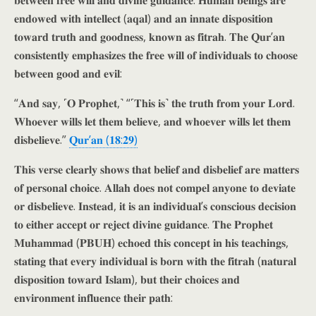
𝐞𝐧𝐝𝐨𝐰𝐞𝐝 𝐰𝐢𝐭𝐡 𝐢𝐧𝐭𝐞𝐥𝐥𝐞𝐜𝐭 (𝐚𝐪𝐚𝐥) 𝐚𝐧𝐝 𝐚𝐧 𝐢𝐧𝐧𝐚𝐭𝐞 𝐝𝐢𝐬𝐩𝐨𝐬𝐢𝐭𝐢𝐨𝐧
𝐭𝐨𝐰𝐚𝐫𝐝 𝐭𝐫𝐮𝐭𝐡 𝐚𝐧𝐝 𝐠𝐨𝐨𝐝𝐧𝐞𝐬𝐬, 𝐤𝐧𝐨𝐰𝐧 𝐚𝐬 𝐟𝐢𝐭𝐫𝐚𝐡. 𝐓𝐡𝐞 𝐐𝐮𝐫’𝐚𝐧
𝐜𝐨𝐧𝐬𝐢𝐬𝐭𝐞𝐧𝐭𝐥𝐲 𝐞𝐦𝐩𝐡𝐚𝐬𝐢𝐳𝐞𝐬 𝐭𝐡𝐞 𝐟𝐫𝐞𝐞 𝐰𝐢𝐥𝐥 𝐨𝐟 𝐢𝐧𝐝𝐢𝐯𝐢𝐝𝐮𝐚𝐥𝐬 𝐭𝐨 𝐜𝐡𝐨𝐨𝐬𝐞
𝐛𝐞𝐭𝐰𝐞𝐞𝐧 𝐠𝐨𝐨𝐝 𝐚𝐧𝐝 𝐞𝐯𝐢𝐥:
“𝐀𝐧𝐝 𝐬𝐚𝐲, ˹𝐎 𝐏𝐫𝐨𝐩𝐡𝐞𝐭,˺ “˹𝐓𝐡𝐢𝐬 𝐢𝐬˺ 𝐭𝐡𝐞 𝐭𝐫𝐮𝐭𝐡 𝐟𝐫𝐨𝐦 𝐲𝐨𝐮𝐫 𝐋𝐨𝐫𝐝.
𝐖𝐡𝐨𝐞𝐯𝐞𝐫 𝐰𝐢𝐥𝐥𝐬 𝐥𝐞𝐭 𝐭𝐡𝐞𝐦 𝐛𝐞𝐥𝐢𝐞𝐯𝐞, 𝐚𝐧𝐝 𝐰𝐡𝐨𝐞𝐯𝐞𝐫 𝐰𝐢𝐥𝐥𝐬 𝐥𝐞𝐭 𝐭𝐡𝐞𝐦
𝐝𝐢𝐬𝐛𝐞𝐥𝐢𝐞𝐯𝐞.”
𝐐𝐮𝐫’𝐚𝐧 (𝟏𝟖:𝟐𝟗)
𝐓𝐡𝐢𝐬 𝐯𝐞𝐫𝐬𝐞 𝐜𝐥𝐞𝐚𝐫𝐥𝐲 𝐬𝐡𝐨𝐰𝐬 𝐭𝐡𝐚𝐭 𝐛𝐞𝐥𝐢𝐞𝐟 𝐚𝐧𝐝 𝐝𝐢𝐬𝐛𝐞𝐥𝐢𝐞𝐟 𝐚𝐫𝐞 𝐦𝐚𝐭𝐭𝐞𝐫𝐬
𝐨𝐟 𝐩𝐞𝐫𝐬𝐨𝐧𝐚𝐥 𝐜𝐡𝐨𝐢𝐜𝐞. 𝐀𝐥𝐥𝐚𝐡 𝐝𝐨𝐞𝐬 𝐧𝐨𝐭 𝐜𝐨𝐦𝐩𝐞𝐥 𝐚𝐧𝐲𝐨𝐧𝐞 𝐭𝐨 𝐝𝐞𝐯𝐢𝐚𝐭𝐞
𝐨𝐫 𝐝𝐢𝐬𝐛𝐞𝐥𝐢𝐞𝐯𝐞. 𝐈𝐧𝐬𝐭𝐞𝐚𝐝, 𝐢𝐭 𝐢𝐬 𝐚𝐧 𝐢𝐧𝐝𝐢𝐯𝐢𝐝𝐮𝐚𝐥’𝐬 𝐜𝐨𝐧𝐬𝐜𝐢𝐨𝐮𝐬 𝐝𝐞𝐜𝐢𝐬𝐢𝐨𝐧
𝐭𝐨 𝐞𝐢𝐭𝐡𝐞𝐫 𝐚𝐜𝐜𝐞𝐩𝐭 𝐨𝐫 𝐫𝐞𝐣𝐞𝐜𝐭 𝐝𝐢𝐯𝐢𝐧𝐞 𝐠𝐮𝐢𝐝𝐚𝐧𝐜𝐞. 𝐓𝐡𝐞 𝐏𝐫𝐨𝐩𝐡𝐞𝐭
𝐌𝐮𝐡𝐚𝐦𝐦𝐚𝐝 (𝐏𝐁𝐔𝐇) 𝐞𝐜𝐡𝐨𝐞𝐝 𝐭𝐡𝐢𝐬 𝐜𝐨𝐧𝐜𝐞𝐩𝐭 𝐢𝐧 𝐡𝐢𝐬 𝐭𝐞𝐚𝐜𝐡𝐢𝐧𝐠𝐬,
𝐬𝐭𝐚𝐭𝐢𝐧𝐠 𝐭𝐡𝐚𝐭 𝐞𝐯𝐞𝐫𝐲 𝐢𝐧𝐝𝐢𝐯𝐢𝐝𝐮𝐚𝐥 𝐢𝐬 𝐛𝐨𝐫𝐧 𝐰𝐢𝐭𝐡 𝐭𝐡𝐞 𝐟𝐢𝐭𝐫𝐚𝐡 (𝐧𝐚𝐭𝐮𝐫𝐚𝐥
𝐝𝐢𝐬𝐩𝐨𝐬𝐢𝐭𝐢𝐨𝐧 𝐭𝐨𝐰𝐚𝐫𝐝 𝐈𝐬𝐥𝐚𝐦), 𝐛𝐮𝐭 𝐭𝐡𝐞𝐢𝐫 𝐜𝐡𝐨𝐢𝐜𝐞𝐬 𝐚𝐧𝐝
𝐞𝐧𝐯𝐢𝐫𝐨𝐧𝐦𝐞𝐧𝐭 𝐢𝐧𝐟𝐥𝐮𝐞𝐧𝐜𝐞 𝐭𝐡𝐞𝐢𝐫 𝐩𝐚𝐭𝐡: