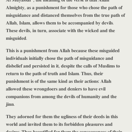
𝐀𝐥𝐦𝐢𝐠𝐡𝐭𝐲, 𝐚𝐬 𝐚 𝐩𝐮𝐧𝐢𝐬𝐡𝐦𝐞𝐧𝐭 𝐟𝐨𝐫 𝐭𝐡𝐨𝐬𝐞 𝐰𝐡𝐨 𝐜𝐡𝐨𝐬𝐞 𝐭𝐡𝐞 𝐩𝐚𝐭𝐡 𝐨𝐟
𝐦𝐢𝐬𝐠𝐮𝐢𝐝𝐚𝐧𝐜𝐞 𝐚𝐧𝐝 𝐝𝐢𝐬𝐭𝐚𝐧𝐜𝐞𝐝 𝐭𝐡𝐞𝐦𝐬𝐞𝐥𝐯𝐞𝐬 𝐟𝐫𝐨𝐦 𝐭𝐡𝐞 𝐭𝐫𝐮𝐞 𝐩𝐚𝐭𝐡 𝐨𝐟
𝐀𝐥𝐥𝐚𝐡, 𝐈𝐬𝐥𝐚𝐦, 𝐚𝐥𝐥𝐨𝐰𝐬 𝐭𝐡𝐞𝐦 𝐭𝐨 𝐛𝐞 𝐚𝐜𝐜𝐨𝐦𝐩𝐚𝐧𝐢𝐞𝐝 𝐛𝐲 𝐝𝐞𝐯𝐢𝐥𝐬.
𝐓𝐡𝐞𝐬𝐞 𝐝𝐞𝐯𝐢𝐥𝐬, 𝐢𝐧 𝐭𝐮𝐫𝐧, 𝐚𝐬𝐬𝐨𝐜𝐢𝐚𝐭𝐞 𝐰𝐢𝐭𝐡 𝐭𝐡𝐞 𝐰𝐢𝐜𝐤𝐞𝐝 𝐚𝐧𝐝 𝐭𝐡𝐞
𝐦𝐢𝐬𝐠𝐮𝐢𝐝𝐞𝐝.
𝐓𝐡𝐢𝐬 𝐢𝐬 𝐚 𝐩𝐮𝐧𝐢𝐬𝐡𝐦𝐞𝐧𝐭 𝐟𝐫𝐨𝐦 𝐀𝐥𝐥𝐚𝐡 𝐛𝐞𝐜𝐚𝐮𝐬𝐞 𝐭𝐡𝐞𝐬𝐞 𝐦𝐢𝐬𝐠𝐮𝐢𝐝𝐞𝐝
𝐢𝐧𝐝𝐢𝐯𝐢𝐝𝐮𝐚𝐥𝐬 𝐢𝐧𝐢𝐭𝐢𝐚𝐥𝐥𝐲 𝐜𝐡𝐨𝐬𝐞 𝐭𝐡𝐞 𝐩𝐚𝐭𝐡 𝐨𝐟 𝐦𝐢𝐬𝐠𝐮𝐢𝐝𝐚𝐧𝐜𝐞 𝐚𝐧𝐝
𝐝𝐢𝐬𝐛𝐞𝐥𝐢𝐞𝐟 𝐚𝐧𝐝 𝐩𝐞𝐫𝐬𝐢𝐬𝐭𝐞𝐝 𝐢𝐧 𝐢𝐭, 𝐝𝐞𝐬𝐩𝐢𝐭𝐞 𝐭𝐡𝐞 𝐜𝐚𝐥𝐥𝐬 𝐨𝐟 𝐌𝐮𝐬𝐥𝐢𝐦𝐬 𝐭𝐨
𝐫𝐞𝐭𝐮𝐫𝐧 𝐭𝐨 𝐭𝐡𝐞 𝐩𝐚𝐭𝐡 𝐨𝐟 𝐭𝐫𝐮𝐭𝐡 𝐚𝐧𝐝 𝐈𝐬𝐥𝐚𝐦. 𝐓𝐡𝐮𝐬, 𝐭𝐡𝐞𝐢𝐫
𝐩𝐮𝐧𝐢𝐬𝐡𝐦𝐞𝐧𝐭 𝐢𝐬 𝐨𝐟 𝐭𝐡𝐞 𝐬𝐚𝐦𝐞 𝐤𝐢𝐧𝐝 𝐚𝐬 𝐭𝐡𝐞𝐢𝐫 𝐚𝐜𝐭𝐢𝐨𝐧𝐬: 𝐀𝐥𝐥𝐚𝐡
𝐚𝐥𝐥𝐨𝐰𝐞𝐝 𝐭𝐡𝐞𝐬𝐞 𝐰𝐫𝐨𝐧𝐠𝐝𝐨𝐞𝐫𝐬 𝐚𝐧𝐝 𝐝𝐞𝐧𝐢𝐞𝐫𝐬 𝐭𝐨 𝐡𝐚𝐯𝐞 𝐞𝐯𝐢𝐥
𝐜𝐨𝐦𝐩𝐚𝐧𝐢𝐨𝐧𝐬 𝐟𝐫𝐨𝐦 𝐚𝐦𝐨𝐧𝐠 𝐭𝐡𝐞 𝐝𝐞𝐯𝐢𝐥𝐬 𝐨𝐟 𝐡𝐮𝐦𝐚𝐧𝐢𝐭𝐲 𝐚𝐧𝐝 𝐭𝐡𝐞
𝐣𝐢𝐧𝐧.
𝐓𝐡𝐞𝐲 𝐚𝐝𝐨𝐫𝐧𝐞𝐝 𝐟𝐨𝐫 𝐭𝐡𝐞𝐦 𝐭𝐡𝐞 𝐮𝐠𝐥𝐢𝐧𝐞𝐬𝐬 𝐨𝐟 𝐭𝐡𝐞𝐢𝐫 𝐝𝐞𝐞𝐝𝐬 𝐢𝐧 𝐭𝐡𝐢𝐬
𝐰𝐨𝐫𝐥𝐝 𝐚𝐧𝐝 𝐢𝐧𝐯𝐢𝐭𝐞𝐝 𝐭𝐡𝐞𝐦 𝐭𝐨 𝐢𝐭𝐬 𝐟𝐨𝐫𝐛𝐢𝐝𝐝𝐞𝐧 𝐩𝐥𝐞𝐚𝐬𝐮𝐫𝐞𝐬 𝐚𝐧𝐝
𝐝𝐞𝐬𝐢𝐫𝐞𝐬. 𝐓𝐡𝐞𝐲 𝐛𝐞𝐚𝐮𝐭𝐢𝐟𝐢𝐞𝐝 𝐟𝐨𝐫 𝐭𝐡𝐞𝐦 𝐭𝐡𝐞 𝐜𝐨𝐧𝐬𝐞𝐪𝐮𝐞𝐧𝐜𝐞𝐬 𝐨𝐟 𝐭𝐡𝐞𝐢𝐫