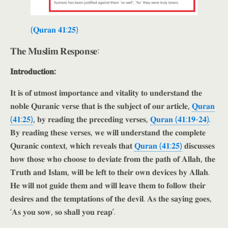
(𝐐𝐮𝐫𝐚𝐧 𝟒𝟏:𝟐𝟓)
𝐓𝐡𝐞 𝐌𝐮𝐬𝐥𝐢𝐦 𝐑𝐞𝐬𝐩𝐨𝐧𝐬𝐞:
𝐈𝐧𝐭𝐫𝐨𝐝𝐮𝐜𝐭𝐢𝐨𝐧:
𝐈𝐭 𝐢𝐬 𝐨𝐟 𝐮𝐭𝐦𝐨𝐬𝐭 𝐢𝐦𝐩𝐨𝐫𝐭𝐚𝐧𝐜𝐞 𝐚𝐧𝐝 𝐯𝐢𝐭𝐚𝐥𝐢𝐭𝐲 𝐭𝐨 𝐮𝐧𝐝𝐞𝐫𝐬𝐭𝐚𝐧𝐝 𝐭𝐡𝐞
𝐧𝐨𝐛𝐥𝐞 𝐐𝐮𝐫𝐚𝐧𝐢𝐜 𝐯𝐞𝐫𝐬𝐞 𝐭𝐡𝐚𝐭 𝐢𝐬 𝐭𝐡𝐞 𝐬𝐮𝐛𝐣𝐞𝐜𝐭 𝐨𝐟 𝐨𝐮𝐫 𝐚𝐫𝐭𝐢𝐜𝐥𝐞,
𝐐𝐮𝐫𝐚𝐧
(𝟒𝟏:𝟐𝟓)
, 𝐛𝐲 𝐫𝐞𝐚𝐝𝐢𝐧𝐠 𝐭𝐡𝐞 𝐩𝐫𝐞𝐜𝐞𝐝𝐢𝐧𝐠 𝐯𝐞𝐫𝐬𝐞𝐬,
𝐐𝐮𝐫𝐚𝐧 (𝟒𝟏:𝟏𝟗-𝟐𝟒)
.
𝐁𝐲 𝐫𝐞𝐚𝐝𝐢𝐧𝐠 𝐭𝐡𝐞𝐬𝐞 𝐯𝐞𝐫𝐬𝐞𝐬, 𝐰𝐞 𝐰𝐢𝐥𝐥 𝐮𝐧𝐝𝐞𝐫𝐬𝐭𝐚𝐧𝐝 𝐭𝐡𝐞 𝐜𝐨𝐦𝐩𝐥𝐞𝐭𝐞
𝐐𝐮𝐫𝐚𝐧𝐢𝐜 𝐜𝐨𝐧𝐭𝐞𝐱𝐭, 𝐰𝐡𝐢𝐜𝐡 𝐫𝐞𝐯𝐞𝐚𝐥𝐬 𝐭𝐡𝐚𝐭
𝐐𝐮𝐫𝐚𝐧 (𝟒𝟏:𝟐𝟓)
𝐝𝐢𝐬𝐜𝐮𝐬𝐬𝐞𝐬
𝐡𝐨𝐰 𝐭𝐡𝐨𝐬𝐞 𝐰𝐡𝐨 𝐜𝐡𝐨𝐨𝐬𝐞 𝐭𝐨 𝐝𝐞𝐯𝐢𝐚𝐭𝐞 𝐟𝐫𝐨𝐦 𝐭𝐡𝐞 𝐩𝐚𝐭𝐡 𝐨𝐟 𝐀𝐥𝐥𝐚𝐡, 𝐭𝐡𝐞
𝐓𝐫𝐮𝐭𝐡 𝐚𝐧𝐝 𝐈𝐬𝐥𝐚𝐦, 𝐰𝐢𝐥𝐥 𝐛𝐞 𝐥𝐞𝐟𝐭 𝐭𝐨 𝐭𝐡𝐞𝐢𝐫 𝐨𝐰𝐧 𝐝𝐞𝐯𝐢𝐜𝐞𝐬 𝐛𝐲 𝐀𝐥𝐥𝐚𝐡.
𝐇𝐞 𝐰𝐢𝐥𝐥 𝐧𝐨𝐭 𝐠𝐮𝐢𝐝𝐞 𝐭𝐡𝐞𝐦 𝐚𝐧𝐝 𝐰𝐢𝐥𝐥 𝐥𝐞𝐚𝐯𝐞 𝐭𝐡𝐞𝐦 𝐭𝐨 𝐟𝐨𝐥𝐥𝐨𝐰 𝐭𝐡𝐞𝐢𝐫
𝐝𝐞𝐬𝐢𝐫𝐞𝐬 𝐚𝐧𝐝 𝐭𝐡𝐞 𝐭𝐞𝐦𝐩𝐭𝐚𝐭𝐢𝐨𝐧𝐬 𝐨𝐟 𝐭𝐡𝐞 𝐝𝐞𝐯𝐢𝐥. 𝐀𝐬 𝐭𝐡𝐞 𝐬𝐚𝐲𝐢𝐧𝐠 𝐠𝐨𝐞𝐬,
‘𝐀𝐬 𝐲𝐨𝐮 𝐬𝐨𝐰, 𝐬𝐨 𝐬𝐡𝐚𝐥𝐥 𝐲𝐨𝐮 𝐫𝐞𝐚𝐩’.