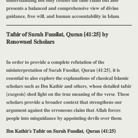
𝐩𝐫𝐞𝐬𝐞𝐧𝐭𝐬 𝐚 𝐛𝐚𝐥𝐚𝐧𝐜𝐞𝐝 𝐚𝐧𝐝 𝐜𝐨𝐦𝐩𝐫𝐞𝐡𝐞𝐧𝐬𝐢𝐯𝐞 𝐯𝐢𝐞𝐰 𝐨𝐟 𝐝𝐢𝐯𝐢𝐧𝐞
𝐠𝐮𝐢𝐝𝐚𝐧𝐜𝐞, 𝐟𝐫𝐞𝐞 𝐰𝐢𝐥𝐥, 𝐚𝐧𝐝 𝐡𝐮𝐦𝐚𝐧 𝐚𝐜𝐜𝐨𝐮𝐧𝐭𝐚𝐛𝐢𝐥𝐢𝐭𝐲 𝐢𝐧 𝐈𝐬𝐥𝐚𝐦.
𝐓𝐚𝐟𝐬𝐢𝐫 𝐨𝐟 𝐒𝐮𝐫𝐚𝐡 𝐅𝐮𝐬𝐬𝐢𝐥𝐚𝐭, 𝐐𝐮𝐫𝐚𝐧 (𝟒𝟏:𝟐𝟓) 𝐛𝐲
𝐑𝐞𝐧𝐨𝐰𝐧𝐞𝐝 𝐒𝐜𝐡𝐨𝐥𝐚𝐫𝐬
𝐈𝐧 𝐨𝐫𝐝𝐞𝐫 𝐭𝐨 𝐩𝐫𝐨𝐯𝐢𝐝𝐞 𝐚 𝐜𝐨𝐦𝐩𝐥𝐞𝐭𝐞 𝐫𝐞𝐟𝐮𝐭𝐚𝐭𝐢𝐨𝐧 𝐨𝐟 𝐭𝐡𝐞
𝐦𝐢𝐬𝐢𝐧𝐭𝐞𝐫𝐩𝐫𝐞𝐭𝐚𝐭𝐢𝐨𝐧 𝐨𝐟 𝐒𝐮𝐫𝐚𝐡 𝐅𝐮𝐬𝐬𝐢𝐥𝐚𝐭, 𝐐𝐮𝐫𝐚𝐧 (𝟒𝟏:𝟐𝟓), 𝐢𝐭 𝐢𝐬
𝐞𝐬𝐬𝐞𝐧𝐭𝐢𝐚𝐥 𝐭𝐨 𝐚𝐥𝐬𝐨 𝐞𝐱𝐩𝐥𝐨𝐫𝐞 𝐭𝐡𝐞 𝐞𝐱𝐩𝐥𝐚𝐧𝐚𝐭𝐢𝐨𝐧𝐬 𝐨𝐟 𝐜𝐥𝐚𝐬𝐬𝐢𝐜𝐚𝐥 𝐈𝐬𝐥𝐚𝐦𝐢𝐜
𝐬𝐜𝐡𝐨𝐥𝐚𝐫𝐬 𝐬𝐮𝐜𝐡 𝐚𝐬 𝐈𝐛𝐧 𝐊𝐚𝐭𝐡𝐢𝐫 𝐚𝐧𝐝 𝐨𝐭𝐡𝐞𝐫𝐬, 𝐰𝐡𝐨𝐬𝐞 𝐝𝐞𝐭𝐚𝐢𝐥𝐞𝐝 𝐭𝐚𝐟𝐬𝐢𝐫
(𝐞𝐱𝐞𝐠𝐞𝐬𝐢𝐬) 𝐬𝐡𝐞𝐝 𝐥𝐢𝐠𝐡𝐭 𝐨𝐧 𝐭𝐡𝐞 𝐭𝐫𝐮𝐞 𝐦𝐞𝐚𝐧𝐢𝐧𝐠 𝐨𝐟 𝐭𝐡𝐞 𝐯𝐞𝐫𝐬𝐞. 𝐓𝐡𝐞𝐬𝐞
𝐬𝐜𝐡𝐨𝐥𝐚𝐫𝐬 𝐩𝐫𝐨𝐯𝐢𝐝𝐞 𝐚 𝐛𝐫𝐨𝐚𝐝𝐞𝐫 𝐜𝐨𝐧𝐭𝐞𝐱𝐭 𝐭𝐡𝐚𝐭 𝐬𝐭𝐫𝐞𝐧𝐠𝐭𝐡𝐞𝐧𝐬 𝐨𝐮𝐫
𝐚𝐫𝐠𝐮𝐦𝐞𝐧𝐭 𝐚𝐠𝐚𝐢𝐧𝐬𝐭 𝐭𝐡𝐞 𝐞𝐫𝐫𝐨𝐧𝐞𝐨𝐮𝐬 𝐜𝐥𝐚𝐢𝐦 𝐭𝐡𝐚𝐭 𝐀𝐥𝐥𝐚𝐡 𝐟𝐨𝐫𝐜𝐞𝐬
𝐩𝐞𝐨𝐩𝐥𝐞 𝐢𝐧𝐭𝐨 𝐦𝐢𝐬𝐠𝐮𝐢𝐝𝐚𝐧𝐜𝐞 𝐛𝐲 𝐚𝐩𝐩𝐨𝐢𝐧𝐭𝐢𝐧𝐠 𝐝𝐞𝐯𝐢𝐥𝐬 𝐨𝐯𝐞𝐫 𝐭𝐡𝐞𝐦.
𝐈𝐛𝐧 𝐊𝐚𝐭𝐡𝐢𝐫’𝐬 𝐓𝐚𝐟𝐬𝐢𝐫 𝐨𝐧 𝐒𝐮𝐫𝐚𝐡 𝐅𝐮𝐬𝐬𝐢𝐥𝐚𝐭, 𝐐𝐮𝐫𝐚𝐧 (𝟒𝟏:𝟐𝟓)