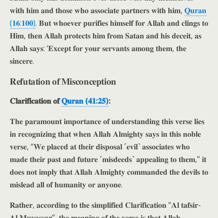
𝐰𝐢𝐭𝐡 𝐡𝐢𝐦 𝐚𝐧𝐝 𝐭𝐡𝐨𝐬𝐞 𝐰𝐡𝐨 𝐚𝐬𝐬𝐨𝐜𝐢𝐚𝐭𝐞 𝐩𝐚𝐫𝐭𝐧𝐞𝐫𝐬 𝐰𝐢𝐭𝐡 𝐡𝐢𝐦,
𝐐𝐮𝐫𝐚𝐧
(𝟏𝟔:𝟏𝟎𝟎)
. 𝐁𝐮𝐭 𝐰𝐡𝐨𝐞𝐯𝐞𝐫 𝐩𝐮𝐫𝐢𝐟𝐢𝐞𝐬 𝐡𝐢𝐦𝐬𝐞𝐥𝐟 𝐟𝐨𝐫 𝐀𝐥𝐥𝐚𝐡 𝐚𝐧𝐝 𝐜𝐥𝐢𝐧𝐠𝐬 𝐭𝐨
𝐇𝐢𝐦, 𝐭𝐡𝐞𝐧 𝐀𝐥𝐥𝐚𝐡 𝐩𝐫𝐨𝐭𝐞𝐜𝐭𝐬 𝐡𝐢𝐦 𝐟𝐫𝐨𝐦 𝐒𝐚𝐭𝐚𝐧 𝐚𝐧𝐝 𝐡𝐢𝐬 𝐝𝐞𝐜𝐞𝐢𝐭, 𝐚𝐬
𝐀𝐥𝐥𝐚𝐡 𝐬𝐚𝐲𝐬: ‘𝐄𝐱𝐜𝐞𝐩𝐭 𝐟𝐨𝐫 𝐲𝐨𝐮𝐫 𝐬𝐞𝐫𝐯𝐚𝐧𝐭𝐬 𝐚𝐦𝐨𝐧𝐠 𝐭𝐡𝐞𝐦, 𝐭𝐡𝐞
𝐬𝐢𝐧𝐜𝐞𝐫𝐞.
𝐑𝐞𝐟𝐮𝐭𝐚𝐭𝐢𝐨𝐧 𝐨𝐟 𝐌𝐢𝐬𝐜𝐨𝐧𝐜𝐞𝐩𝐭𝐢𝐨𝐧
𝐂𝐥𝐚𝐫𝐢𝐟𝐢𝐜𝐚𝐭𝐢𝐨𝐧 𝐨𝐟
𝐐𝐮𝐫𝐚𝐧 (𝟒𝟏:𝟐𝟓)
:
𝐓𝐡𝐞 𝐩𝐚𝐫𝐚𝐦𝐨𝐮𝐧𝐭 𝐢𝐦𝐩𝐨𝐫𝐭𝐚𝐧𝐜𝐞 𝐨𝐟 𝐮𝐧𝐝𝐞𝐫𝐬𝐭𝐚𝐧𝐝𝐢𝐧𝐠 𝐭𝐡𝐢𝐬 𝐯𝐞𝐫𝐬𝐞 𝐥𝐢𝐞𝐬
𝐢𝐧 𝐫𝐞𝐜𝐨𝐠𝐧𝐢𝐳𝐢𝐧𝐠 𝐭𝐡𝐚𝐭 𝐰𝐡𝐞𝐧 𝐀𝐥𝐥𝐚𝐡 𝐀𝐥𝐦𝐢𝐠𝐡𝐭𝐲 𝐬𝐚𝐲𝐬 𝐢𝐧 𝐭𝐡𝐢𝐬 𝐧𝐨𝐛𝐥𝐞
𝐯𝐞𝐫𝐬𝐞, “𝐖𝐞 𝐩𝐥𝐚𝐜𝐞𝐝 𝐚𝐭 𝐭𝐡𝐞𝐢𝐫 𝐝𝐢𝐬𝐩𝐨𝐬𝐚𝐥 ˹𝐞𝐯𝐢𝐥˺ 𝐚𝐬𝐬𝐨𝐜𝐢𝐚𝐭𝐞𝐬 𝐰𝐡𝐨
𝐦𝐚𝐝𝐞 𝐭𝐡𝐞𝐢𝐫 𝐩𝐚𝐬𝐭 𝐚𝐧𝐝 𝐟𝐮𝐭𝐮𝐫𝐞 ˹𝐦𝐢𝐬𝐝𝐞𝐞𝐝𝐬˺ 𝐚𝐩𝐩𝐞𝐚𝐥𝐢𝐧𝐠 𝐭𝐨 𝐭𝐡𝐞𝐦,” 𝐢𝐭
𝐝𝐨𝐞𝐬 𝐧𝐨𝐭 𝐢𝐦𝐩𝐥𝐲 𝐭𝐡𝐚𝐭 𝐀𝐥𝐥𝐚𝐡 𝐀𝐥𝐦𝐢𝐠𝐡𝐭𝐲 𝐜𝐨𝐦𝐦𝐚𝐧𝐝𝐞𝐝 𝐭𝐡𝐞 𝐝𝐞𝐯𝐢𝐥𝐬 𝐭𝐨
𝐦𝐢𝐬𝐥𝐞𝐚𝐝 𝐚𝐥𝐥 𝐨𝐟 𝐡𝐮𝐦𝐚𝐧𝐢𝐭𝐲 𝐨𝐫 𝐚𝐧𝐲𝐨𝐧𝐞.
𝐑𝐚𝐭𝐡𝐞𝐫, 𝐚𝐜𝐜𝐨𝐫𝐝𝐢𝐧𝐠 𝐭𝐨 𝐭𝐡𝐞 𝐬𝐢𝐦𝐩𝐥𝐢𝐟𝐢𝐞𝐝 𝐂𝐥𝐚𝐫𝐢𝐟𝐢𝐜𝐚𝐭𝐢𝐨𝐧 “𝐀𝐥 𝐭𝐚𝐟𝐬𝐢𝐫-
𝐀𝐥 𝐌𝐮𝐲𝐚𝐬𝐬𝐚𝐫”, 𝐭𝐡𝐞 𝐦𝐞𝐚𝐧𝐢𝐧𝐠 𝐨𝐟 𝐭𝐡𝐞 𝐯𝐞𝐫𝐬𝐞 𝐢𝐬 𝐭𝐡𝐚𝐭 𝐀𝐥𝐥𝐚𝐡