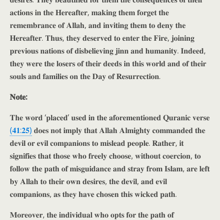
𝐚𝐜𝐭𝐢𝐨𝐧𝐬 𝐢𝐧 𝐭𝐡𝐞 𝐇𝐞𝐫𝐞𝐚𝐟𝐭𝐞𝐫, 𝐦𝐚𝐤𝐢𝐧𝐠 𝐭𝐡𝐞𝐦 𝐟𝐨𝐫𝐠𝐞𝐭 𝐭𝐡𝐞
𝐫𝐞𝐦𝐞𝐦𝐛𝐫𝐚𝐧𝐜𝐞 𝐨𝐟 𝐀𝐥𝐥𝐚𝐡, 𝐚𝐧𝐝 𝐢𝐧𝐯𝐢𝐭𝐢𝐧𝐠 𝐭𝐡𝐞𝐦 𝐭𝐨 𝐝𝐞𝐧𝐲 𝐭𝐡𝐞
𝐇𝐞𝐫𝐞𝐚𝐟𝐭𝐞𝐫. 𝐓𝐡𝐮𝐬, 𝐭𝐡𝐞𝐲 𝐝𝐞𝐬𝐞𝐫𝐯𝐞𝐝 𝐭𝐨 𝐞𝐧𝐭𝐞𝐫 𝐭𝐡𝐞 𝐅𝐢𝐫𝐞, 𝐣𝐨𝐢𝐧𝐢𝐧𝐠
𝐩𝐫𝐞𝐯𝐢𝐨𝐮𝐬 𝐧𝐚𝐭𝐢𝐨𝐧𝐬 𝐨𝐟 𝐝𝐢𝐬𝐛𝐞𝐥𝐢𝐞𝐯𝐢𝐧𝐠 𝐣𝐢𝐧𝐧 𝐚𝐧𝐝 𝐡𝐮𝐦𝐚𝐧𝐢𝐭𝐲. 𝐈𝐧𝐝𝐞𝐞𝐝,
𝐭𝐡𝐞𝐲 𝐰𝐞𝐫𝐞 𝐭𝐡𝐞 𝐥𝐨𝐬𝐞𝐫𝐬 𝐨𝐟 𝐭𝐡𝐞𝐢𝐫 𝐝𝐞𝐞𝐝𝐬 𝐢𝐧 𝐭𝐡𝐢𝐬 𝐰𝐨𝐫𝐥𝐝 𝐚𝐧𝐝 𝐨𝐟 𝐭𝐡𝐞𝐢𝐫
𝐬𝐨𝐮𝐥𝐬 𝐚𝐧𝐝 𝐟𝐚𝐦𝐢𝐥𝐢𝐞𝐬 𝐨𝐧 𝐭𝐡𝐞 𝐃𝐚𝐲 𝐨𝐟 𝐑𝐞𝐬𝐮𝐫𝐫𝐞𝐜𝐭𝐢𝐨𝐧.
𝐍𝐨𝐭𝐞:
𝐓𝐡𝐞 𝐰𝐨𝐫𝐝 ‘𝐩𝐥𝐚𝐜𝐞𝐝’ 𝐮𝐬𝐞𝐝 𝐢𝐧 𝐭𝐡𝐞 𝐚𝐟𝐨𝐫𝐞𝐦𝐞𝐧𝐭𝐢𝐨𝐧𝐞𝐝 𝐐𝐮𝐫𝐚𝐧𝐢𝐜 𝐯𝐞𝐫𝐬𝐞
(𝟒𝟏:𝟐𝟓)
𝐝𝐨𝐞𝐬 𝐧𝐨𝐭 𝐢𝐦𝐩𝐥𝐲 𝐭𝐡𝐚𝐭 𝐀𝐥𝐥𝐚𝐡 𝐀𝐥𝐦𝐢𝐠𝐡𝐭𝐲 𝐜𝐨𝐦𝐦𝐚𝐧𝐝𝐞𝐝 𝐭𝐡𝐞
𝐝𝐞𝐯𝐢𝐥 𝐨𝐫 𝐞𝐯𝐢𝐥 𝐜𝐨𝐦𝐩𝐚𝐧𝐢𝐨𝐧𝐬 𝐭𝐨 𝐦𝐢𝐬𝐥𝐞𝐚𝐝 𝐩𝐞𝐨𝐩𝐥𝐞. 𝐑𝐚𝐭𝐡𝐞𝐫, 𝐢𝐭
𝐬𝐢𝐠𝐧𝐢𝐟𝐢𝐞𝐬 𝐭𝐡𝐚𝐭 𝐭𝐡𝐨𝐬𝐞 𝐰𝐡𝐨 𝐟𝐫𝐞𝐞𝐥𝐲 𝐜𝐡𝐨𝐨𝐬𝐞, 𝐰𝐢𝐭𝐡𝐨𝐮𝐭 𝐜𝐨𝐞𝐫𝐜𝐢𝐨𝐧, 𝐭𝐨
𝐟𝐨𝐥𝐥𝐨𝐰 𝐭𝐡𝐞 𝐩𝐚𝐭𝐡 𝐨𝐟 𝐦𝐢𝐬𝐠𝐮𝐢𝐝𝐚𝐧𝐜𝐞 𝐚𝐧𝐝 𝐬𝐭𝐫𝐚𝐲 𝐟𝐫𝐨𝐦 𝐈𝐬𝐥𝐚𝐦, 𝐚𝐫𝐞 𝐥𝐞𝐟𝐭
𝐛𝐲 𝐀𝐥𝐥𝐚𝐡 𝐭𝐨 𝐭𝐡𝐞𝐢𝐫 𝐨𝐰𝐧 𝐝𝐞𝐬𝐢𝐫𝐞𝐬, 𝐭𝐡𝐞 𝐝𝐞𝐯𝐢𝐥, 𝐚𝐧𝐝 𝐞𝐯𝐢𝐥
𝐜𝐨𝐦𝐩𝐚𝐧𝐢𝐨𝐧𝐬, 𝐚𝐬 𝐭𝐡𝐞𝐲 𝐡𝐚𝐯𝐞 𝐜𝐡𝐨𝐬𝐞𝐧 𝐭𝐡𝐢𝐬 𝐰𝐢𝐜𝐤𝐞𝐝 𝐩𝐚𝐭𝐡.
𝐌𝐨𝐫𝐞𝐨𝐯𝐞𝐫, 𝐭𝐡𝐞 𝐢𝐧𝐝𝐢𝐯𝐢𝐝𝐮𝐚𝐥 𝐰𝐡𝐨 𝐨𝐩𝐭𝐬 𝐟𝐨𝐫 𝐭𝐡𝐞 𝐩𝐚𝐭𝐡 𝐨𝐟