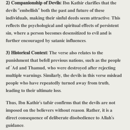
𝟐) 𝐂𝐨𝐦𝐩𝐚𝐧𝐢𝐨𝐧𝐬𝐡𝐢𝐩 𝐨𝐟 𝐃𝐞𝐯𝐢𝐥𝐬:
𝐈𝐛𝐧 𝐊𝐚𝐭𝐡𝐢𝐫 𝐜𝐥𝐚𝐫𝐢𝐟𝐢𝐞𝐬 𝐭𝐡𝐚𝐭 𝐭𝐡𝐞
𝐝𝐞𝐯𝐢𝐥𝐬 “𝐞𝐦𝐛𝐞𝐥𝐥𝐢𝐬𝐡” 𝐛𝐨𝐭𝐡 𝐭𝐡𝐞 𝐩𝐚𝐬𝐭 𝐚𝐧𝐝 𝐟𝐮𝐭𝐮𝐫𝐞 𝐨𝐟 𝐭𝐡𝐞𝐬𝐞
𝐢𝐧𝐝𝐢𝐯𝐢𝐝𝐮𝐚𝐥𝐬, 𝐦𝐚𝐤𝐢𝐧𝐠 𝐭𝐡𝐞𝐢𝐫 𝐬𝐢𝐧𝐟𝐮𝐥 𝐝𝐞𝐞𝐝𝐬 𝐬𝐞𝐞𝐦 𝐚𝐭𝐭𝐫𝐚𝐜𝐭𝐢𝐯𝐞. 𝐓𝐡𝐢𝐬
𝐫𝐞𝐟𝐥𝐞𝐜𝐭𝐬 𝐭𝐡𝐞 𝐩𝐬𝐲𝐜𝐡𝐨𝐥𝐨𝐠𝐢𝐜𝐚𝐥 𝐚𝐧𝐝 𝐬𝐩𝐢𝐫𝐢𝐭𝐮𝐚𝐥 𝐞𝐟𝐟𝐞𝐜𝐭𝐬 𝐨𝐟 𝐩𝐞𝐫𝐬𝐢𝐬𝐭𝐞𝐧𝐭
𝐬𝐢𝐧, 𝐰𝐡𝐞𝐫𝐞 𝐚 𝐩𝐞𝐫𝐬𝐨𝐧 𝐛𝐞𝐜𝐨𝐦𝐞𝐬 𝐝𝐞𝐬𝐞𝐧𝐬𝐢𝐭𝐢𝐳𝐞𝐝 𝐭𝐨 𝐞𝐯𝐢𝐥 𝐚𝐧𝐝 𝐢𝐬
𝐟𝐮𝐫𝐭𝐡𝐞𝐫 𝐞𝐧𝐜𝐨𝐮𝐫𝐚𝐠𝐞𝐝 𝐛𝐲 𝐬𝐚𝐭𝐚𝐧𝐢𝐜 𝐢𝐧𝐟𝐥𝐮𝐞𝐧𝐜𝐞𝐬.
𝟑) 𝐇𝐢𝐬𝐭𝐨𝐫𝐢𝐜𝐚𝐥 𝐂𝐨𝐧𝐭𝐞𝐱𝐭:
𝐓𝐡𝐞 𝐯𝐞𝐫𝐬𝐞 𝐚𝐥𝐬𝐨 𝐫𝐞𝐥𝐚𝐭𝐞𝐬 𝐭𝐨 𝐭𝐡𝐞
𝐩𝐮𝐧𝐢𝐬𝐡𝐦𝐞𝐧𝐭 𝐭𝐡𝐚𝐭 𝐛𝐞𝐟𝐞𝐥𝐥 𝐩𝐫𝐞𝐯𝐢𝐨𝐮𝐬 𝐧𝐚𝐭𝐢𝐨𝐧𝐬, 𝐬𝐮𝐜𝐡 𝐚𝐬 𝐭𝐡𝐞 𝐩𝐞𝐨𝐩𝐥𝐞
𝐨𝐟 `𝐀𝐝 𝐚𝐧𝐝 𝐓𝐡𝐚𝐦𝐮𝐝, 𝐰𝐡𝐨 𝐰𝐞𝐫𝐞 𝐝𝐞𝐬𝐭𝐫𝐨𝐲𝐞𝐝 𝐚𝐟𝐭𝐞𝐫 𝐫𝐞𝐣𝐞𝐜𝐭𝐢𝐧𝐠
𝐦𝐮𝐥𝐭𝐢𝐩𝐥𝐞 𝐰𝐚𝐫𝐧𝐢𝐧𝐠𝐬. 𝐒𝐢𝐦𝐢𝐥𝐚𝐫𝐥𝐲, 𝐭𝐡𝐞 𝐝𝐞𝐯𝐢𝐥𝐬 𝐢𝐧 𝐭𝐡𝐢𝐬 𝐯𝐞𝐫𝐬𝐞 𝐦𝐢𝐬𝐥𝐞𝐚𝐝
𝐩𝐞𝐨𝐩𝐥𝐞 𝐰𝐡𝐨 𝐡𝐚𝐯𝐞 𝐫𝐞𝐩𝐞𝐚𝐭𝐞𝐝𝐥𝐲 𝐭𝐮𝐫𝐧𝐞𝐝 𝐚𝐰𝐚𝐲 𝐟𝐫𝐨𝐦 𝐭𝐫𝐮𝐭𝐡,
𝐥𝐞𝐚𝐝𝐢𝐧𝐠 𝐭𝐨 𝐭𝐡𝐞𝐢𝐫 𝐮𝐥𝐭𝐢𝐦𝐚𝐭𝐞 𝐥𝐨𝐬𝐬.
𝐓𝐡𝐮𝐬, 𝐈𝐛𝐧 𝐊𝐚𝐭𝐡𝐢𝐫’𝐬 𝐭𝐚𝐟𝐬𝐢𝐫 𝐜𝐨𝐧𝐟𝐢𝐫𝐦𝐬 𝐭𝐡𝐚𝐭 𝐭𝐡𝐞 𝐝𝐞𝐯𝐢𝐥𝐬 𝐚𝐫𝐞 𝐧𝐨𝐭
𝐢𝐦𝐩𝐨𝐬𝐞𝐝 𝐨𝐧 𝐭𝐡𝐞 𝐛𝐞𝐥𝐢𝐞𝐯𝐞𝐫𝐬 𝐰𝐢𝐭𝐡𝐨𝐮𝐭 𝐫𝐞𝐚𝐬𝐨𝐧. 𝐑𝐚𝐭𝐡𝐞𝐫, 𝐢𝐭 𝐢𝐬 𝐚
𝐝𝐢𝐫𝐞𝐜𝐭 𝐜𝐨𝐧𝐬𝐞𝐪𝐮𝐞𝐧𝐜𝐞 𝐨𝐟 𝐝𝐞𝐥𝐢𝐛𝐞𝐫𝐚𝐭𝐞 𝐝𝐢𝐬𝐨𝐛𝐞𝐝𝐢𝐞𝐧𝐜𝐞 𝐭𝐨 𝐀𝐥𝐥𝐚𝐡’𝐬
𝐠𝐮𝐢𝐝𝐚𝐧𝐜𝐞.