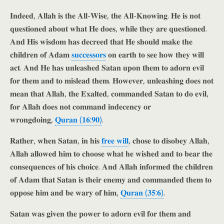
𝐈𝐧𝐝𝐞𝐞𝐝, 𝐀𝐥𝐥𝐚𝐡 𝐢𝐬 𝐭𝐡𝐞 𝐀𝐥𝐥-𝐖𝐢𝐬𝐞, 𝐭𝐡𝐞 𝐀𝐥𝐥-𝐊𝐧𝐨𝐰𝐢𝐧𝐠. 𝐇𝐞 𝐢𝐬 𝐧𝐨𝐭
𝐪𝐮𝐞𝐬𝐭𝐢𝐨𝐧𝐞𝐝 𝐚𝐛𝐨𝐮𝐭 𝐰𝐡𝐚𝐭 𝐇𝐞 𝐝𝐨𝐞𝐬, 𝐰𝐡𝐢𝐥𝐞 𝐭𝐡𝐞𝐲 𝐚𝐫𝐞 𝐪𝐮𝐞𝐬𝐭𝐢𝐨𝐧𝐞𝐝.
𝐀𝐧𝐝 𝐇𝐢𝐬 𝐰𝐢𝐬𝐝𝐨𝐦 𝐡𝐚𝐬 𝐝𝐞𝐜𝐫𝐞𝐞𝐝 𝐭𝐡𝐚𝐭 𝐇𝐞 𝐬𝐡𝐨𝐮𝐥𝐝 𝐦𝐚𝐤𝐞 𝐭𝐡𝐞
𝐜𝐡𝐢𝐥𝐝𝐫𝐞𝐧 𝐨𝐟 𝐀𝐝𝐚𝐦
𝐬𝐮𝐜𝐜𝐞𝐬𝐬𝐨𝐫𝐬
𝐨𝐧 𝐞𝐚𝐫𝐭𝐡 𝐭𝐨 𝐬𝐞𝐞 𝐡𝐨𝐰 𝐭𝐡𝐞𝐲 𝐰𝐢𝐥𝐥
𝐚𝐜𝐭. 𝐀𝐧𝐝 𝐇𝐞 𝐡𝐚𝐬 𝐮𝐧𝐥𝐞𝐚𝐬𝐡𝐞𝐝 𝐒𝐚𝐭𝐚𝐧 𝐮𝐩𝐨𝐧 𝐭𝐡𝐞𝐦 𝐭𝐨 𝐚𝐝𝐨𝐫𝐧 𝐞𝐯𝐢𝐥
𝐟𝐨𝐫 𝐭𝐡𝐞𝐦 𝐚𝐧𝐝 𝐭𝐨 𝐦𝐢𝐬𝐥𝐞𝐚𝐝 𝐭𝐡𝐞𝐦. 𝐇𝐨𝐰𝐞𝐯𝐞𝐫, 𝐮𝐧𝐥𝐞𝐚𝐬𝐡𝐢𝐧𝐠 𝐝𝐨𝐞𝐬 𝐧𝐨𝐭
𝐦𝐞𝐚𝐧 𝐭𝐡𝐚𝐭 𝐀𝐥𝐥𝐚𝐡, 𝐭𝐡𝐞 𝐄𝐱𝐚𝐥𝐭𝐞𝐝, 𝐜𝐨𝐦𝐦𝐚𝐧𝐝𝐞𝐝 𝐒𝐚𝐭𝐚𝐧 𝐭𝐨 𝐝𝐨 𝐞𝐯𝐢𝐥,
𝐟𝐨𝐫 𝐀𝐥𝐥𝐚𝐡 𝐝𝐨𝐞𝐬 𝐧𝐨𝐭 𝐜𝐨𝐦𝐦𝐚𝐧𝐝 𝐢𝐧𝐝𝐞𝐜𝐞𝐧𝐜𝐲 𝐨𝐫
𝐰𝐫𝐨𝐧𝐠𝐝𝐨𝐢𝐧𝐠,
𝐐𝐮𝐫𝐚𝐧 (𝟏𝟔:𝟗𝟎)
.
𝐑𝐚𝐭𝐡𝐞𝐫, 𝐰𝐡𝐞𝐧 𝐒𝐚𝐭𝐚𝐧, 𝐢𝐧 𝐡𝐢𝐬
𝐟𝐫𝐞𝐞 𝐰𝐢𝐥𝐥
, 𝐜𝐡𝐨𝐬𝐞 𝐭𝐨 𝐝𝐢𝐬𝐨𝐛𝐞𝐲 𝐀𝐥𝐥𝐚𝐡,
𝐀𝐥𝐥𝐚𝐡 𝐚𝐥𝐥𝐨𝐰𝐞𝐝 𝐡𝐢𝐦 𝐭𝐨 𝐜𝐡𝐨𝐨𝐬𝐞 𝐰𝐡𝐚𝐭 𝐡𝐞 𝐰𝐢𝐬𝐡𝐞𝐝 𝐚𝐧𝐝 𝐭𝐨 𝐛𝐞𝐚𝐫 𝐭𝐡𝐞
𝐜𝐨𝐧𝐬𝐞𝐪𝐮𝐞𝐧𝐜𝐞𝐬 𝐨𝐟 𝐡𝐢𝐬 𝐜𝐡𝐨𝐢𝐜𝐞. 𝐀𝐧𝐝 𝐀𝐥𝐥𝐚𝐡 𝐢𝐧𝐟𝐨𝐫𝐦𝐞𝐝 𝐭𝐡𝐞 𝐜𝐡𝐢𝐥𝐝𝐫𝐞𝐧
𝐨𝐟 𝐀𝐝𝐚𝐦 𝐭𝐡𝐚𝐭 𝐒𝐚𝐭𝐚𝐧 𝐢𝐬 𝐭𝐡𝐞𝐢𝐫 𝐞𝐧𝐞𝐦𝐲 𝐚𝐧𝐝 𝐜𝐨𝐦𝐦𝐚𝐧𝐝𝐞𝐝 𝐭𝐡𝐞𝐦 𝐭𝐨
𝐨𝐩𝐩𝐨𝐬𝐞 𝐡𝐢𝐦 𝐚𝐧𝐝 𝐛𝐞 𝐰𝐚𝐫𝐲 𝐨𝐟 𝐡𝐢𝐦,
𝐐𝐮𝐫𝐚𝐧 (𝟑𝟓:𝟔)
.
𝐒𝐚𝐭𝐚𝐧 𝐰𝐚𝐬 𝐠𝐢𝐯𝐞𝐧 𝐭𝐡𝐞 𝐩𝐨𝐰𝐞𝐫 𝐭𝐨 𝐚𝐝𝐨𝐫𝐧 𝐞𝐯𝐢𝐥 𝐟𝐨𝐫 𝐭𝐡𝐞𝐦 𝐚𝐧𝐝