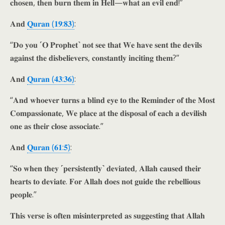
𝐜𝐡𝐨𝐬𝐞𝐧, 𝐭𝐡𝐞𝐧 𝐛𝐮𝐫𝐧 𝐭𝐡𝐞𝐦 𝐢𝐧 𝐇𝐞𝐥𝐥—𝐰𝐡𝐚𝐭 𝐚𝐧 𝐞𝐯𝐢𝐥 𝐞𝐧𝐝!”
𝐀𝐧𝐝
𝐐𝐮𝐫𝐚𝐧 (𝟏𝟗:𝟖𝟑)
:
“𝐃𝐨 𝐲𝐨𝐮 ˹𝐎 𝐏𝐫𝐨𝐩𝐡𝐞𝐭˺ 𝐧𝐨𝐭 𝐬𝐞𝐞 𝐭𝐡𝐚𝐭 𝐖𝐞 𝐡𝐚𝐯𝐞 𝐬𝐞𝐧𝐭 𝐭𝐡𝐞 𝐝𝐞𝐯𝐢𝐥𝐬
𝐚𝐠𝐚𝐢𝐧𝐬𝐭 𝐭𝐡𝐞 𝐝𝐢𝐬𝐛𝐞𝐥𝐢𝐞𝐯𝐞𝐫𝐬, 𝐜𝐨𝐧𝐬𝐭𝐚𝐧𝐭𝐥𝐲 𝐢𝐧𝐜𝐢𝐭𝐢𝐧𝐠 𝐭𝐡𝐞𝐦?”
𝐀𝐧𝐝
𝐐𝐮𝐫𝐚𝐧 (𝟒𝟑:𝟑𝟔)
:
“𝐀𝐧𝐝 𝐰𝐡𝐨𝐞𝐯𝐞𝐫 𝐭𝐮𝐫𝐧𝐬 𝐚 𝐛𝐥𝐢𝐧𝐝 𝐞𝐲𝐞 𝐭𝐨 𝐭𝐡𝐞 𝐑𝐞𝐦𝐢𝐧𝐝𝐞𝐫 𝐨𝐟 𝐭𝐡𝐞 𝐌𝐨𝐬𝐭
𝐂𝐨𝐦𝐩𝐚𝐬𝐬𝐢𝐨𝐧𝐚𝐭𝐞, 𝐖𝐞 𝐩𝐥𝐚𝐜𝐞 𝐚𝐭 𝐭𝐡𝐞 𝐝𝐢𝐬𝐩𝐨𝐬𝐚𝐥 𝐨𝐟 𝐞𝐚𝐜𝐡 𝐚 𝐝𝐞𝐯𝐢𝐥𝐢𝐬𝐡
𝐨𝐧𝐞 𝐚𝐬 𝐭𝐡𝐞𝐢𝐫 𝐜𝐥𝐨𝐬𝐞 𝐚𝐬𝐬𝐨𝐜𝐢𝐚𝐭𝐞.”
𝐀𝐧𝐝
𝐐𝐮𝐫𝐚𝐧 (𝟔𝟏:𝟓)
:
“𝐒𝐨 𝐰𝐡𝐞𝐧 𝐭𝐡𝐞𝐲 ˹𝐩𝐞𝐫𝐬𝐢𝐬𝐭𝐞𝐧𝐭𝐥𝐲˺ 𝐝𝐞𝐯𝐢𝐚𝐭𝐞𝐝, 𝐀𝐥𝐥𝐚𝐡 𝐜𝐚𝐮𝐬𝐞𝐝 𝐭𝐡𝐞𝐢𝐫
𝐡𝐞𝐚𝐫𝐭𝐬 𝐭𝐨 𝐝𝐞𝐯𝐢𝐚𝐭𝐞. 𝐅𝐨𝐫 𝐀𝐥𝐥𝐚𝐡 𝐝𝐨𝐞𝐬 𝐧𝐨𝐭 𝐠𝐮𝐢𝐝𝐞 𝐭𝐡𝐞 𝐫𝐞𝐛𝐞𝐥𝐥𝐢𝐨𝐮𝐬
𝐩𝐞𝐨𝐩𝐥𝐞.”
𝐓𝐡𝐢𝐬 𝐯𝐞𝐫𝐬𝐞 𝐢𝐬 𝐨𝐟𝐭𝐞𝐧 𝐦𝐢𝐬𝐢𝐧𝐭𝐞𝐫𝐩𝐫𝐞𝐭𝐞𝐝 𝐚𝐬 𝐬𝐮𝐠𝐠𝐞𝐬𝐭𝐢𝐧𝐠 𝐭𝐡𝐚𝐭 𝐀𝐥𝐥𝐚𝐡