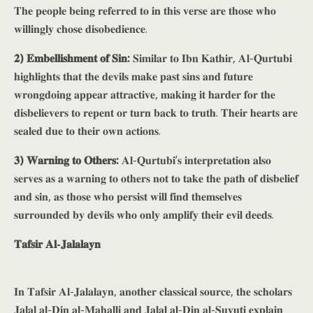
𝐓𝐡𝐞 𝐩𝐞𝐨𝐩𝐥𝐞 𝐛𝐞𝐢𝐧𝐠 𝐫𝐞𝐟𝐞𝐫𝐫𝐞𝐝 𝐭𝐨 𝐢𝐧 𝐭𝐡𝐢𝐬 𝐯𝐞𝐫𝐬𝐞 𝐚𝐫𝐞 𝐭𝐡𝐨𝐬𝐞 𝐰𝐡𝐨
𝐰𝐢𝐥𝐥𝐢𝐧𝐠𝐥𝐲 𝐜𝐡𝐨𝐬𝐞 𝐝𝐢𝐬𝐨𝐛𝐞𝐝𝐢𝐞𝐧𝐜𝐞.
𝟐) 𝐄𝐦𝐛𝐞𝐥𝐥𝐢𝐬𝐡𝐦𝐞𝐧𝐭 𝐨𝐟 𝐒𝐢𝐧:
𝐒𝐢𝐦𝐢𝐥𝐚𝐫 𝐭𝐨 𝐈𝐛𝐧 𝐊𝐚𝐭𝐡𝐢𝐫, 𝐀𝐥-𝐐𝐮𝐫𝐭𝐮𝐛𝐢
𝐡𝐢𝐠𝐡𝐥𝐢𝐠𝐡𝐭𝐬 𝐭𝐡𝐚𝐭 𝐭𝐡𝐞 𝐝𝐞𝐯𝐢𝐥𝐬 𝐦𝐚𝐤𝐞 𝐩𝐚𝐬𝐭 𝐬𝐢𝐧𝐬 𝐚𝐧𝐝 𝐟𝐮𝐭𝐮𝐫𝐞
𝐰𝐫𝐨𝐧𝐠𝐝𝐨𝐢𝐧𝐠 𝐚𝐩𝐩𝐞𝐚𝐫 𝐚𝐭𝐭𝐫𝐚𝐜𝐭𝐢𝐯𝐞, 𝐦𝐚𝐤𝐢𝐧𝐠 𝐢𝐭 𝐡𝐚𝐫𝐝𝐞𝐫 𝐟𝐨𝐫 𝐭𝐡𝐞
𝐝𝐢𝐬𝐛𝐞𝐥𝐢𝐞𝐯𝐞𝐫𝐬 𝐭𝐨 𝐫𝐞𝐩𝐞𝐧𝐭 𝐨𝐫 𝐭𝐮𝐫𝐧 𝐛𝐚𝐜𝐤 𝐭𝐨 𝐭𝐫𝐮𝐭𝐡. 𝐓𝐡𝐞𝐢𝐫 𝐡𝐞𝐚𝐫𝐭𝐬 𝐚𝐫𝐞
𝐬𝐞𝐚𝐥𝐞𝐝 𝐝𝐮𝐞 𝐭𝐨 𝐭𝐡𝐞𝐢𝐫 𝐨𝐰𝐧 𝐚𝐜𝐭𝐢𝐨𝐧𝐬.
𝟑) 𝐖𝐚𝐫𝐧𝐢𝐧𝐠 𝐭𝐨 𝐎𝐭𝐡𝐞𝐫𝐬:
𝐀𝐥-𝐐𝐮𝐫𝐭𝐮𝐛𝐢’𝐬 𝐢𝐧𝐭𝐞𝐫𝐩𝐫𝐞𝐭𝐚𝐭𝐢𝐨𝐧 𝐚𝐥𝐬𝐨
𝐬𝐞𝐫𝐯𝐞𝐬 𝐚𝐬 𝐚 𝐰𝐚𝐫𝐧𝐢𝐧𝐠 𝐭𝐨 𝐨𝐭𝐡𝐞𝐫𝐬 𝐧𝐨𝐭 𝐭𝐨 𝐭𝐚𝐤𝐞 𝐭𝐡𝐞 𝐩𝐚𝐭𝐡 𝐨𝐟 𝐝𝐢𝐬𝐛𝐞𝐥𝐢𝐞𝐟
𝐚𝐧𝐝 𝐬𝐢𝐧, 𝐚𝐬 𝐭𝐡𝐨𝐬𝐞 𝐰𝐡𝐨 𝐩𝐞𝐫𝐬𝐢𝐬𝐭 𝐰𝐢𝐥𝐥 𝐟𝐢𝐧𝐝 𝐭𝐡𝐞𝐦𝐬𝐞𝐥𝐯𝐞𝐬
𝐬𝐮𝐫𝐫𝐨𝐮𝐧𝐝𝐞𝐝 𝐛𝐲 𝐝𝐞𝐯𝐢𝐥𝐬 𝐰𝐡𝐨 𝐨𝐧𝐥𝐲 𝐚𝐦𝐩𝐥𝐢𝐟𝐲 𝐭𝐡𝐞𝐢𝐫 𝐞𝐯𝐢𝐥 𝐝𝐞𝐞𝐝𝐬.
𝐓𝐚𝐟𝐬𝐢𝐫 𝐀𝐥-𝐉𝐚𝐥𝐚𝐥𝐚𝐲𝐧
𝐈𝐧 𝐓𝐚𝐟𝐬𝐢𝐫 𝐀𝐥-𝐉𝐚𝐥𝐚𝐥𝐚𝐲𝐧, 𝐚𝐧𝐨𝐭𝐡𝐞𝐫 𝐜𝐥𝐚𝐬𝐬𝐢𝐜𝐚𝐥 𝐬𝐨𝐮𝐫𝐜𝐞, 𝐭𝐡𝐞 𝐬𝐜𝐡𝐨𝐥𝐚𝐫𝐬
𝐉𝐚𝐥𝐚𝐥 𝐚𝐥-𝐃𝐢𝐧 𝐚𝐥-𝐌𝐚𝐡𝐚𝐥𝐥𝐢 𝐚𝐧𝐝 𝐉𝐚𝐥𝐚𝐥 𝐚𝐥-𝐃𝐢𝐧 𝐚𝐥-𝐒𝐮𝐲𝐮𝐭𝐢 𝐞𝐱𝐩𝐥𝐚𝐢𝐧