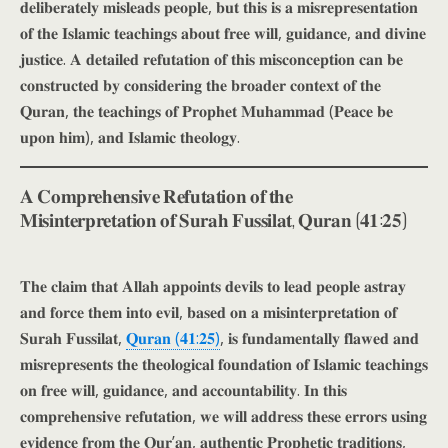
𝐝𝐞𝐥𝐢𝐛𝐞𝐫𝐚𝐭𝐞𝐥𝐲 𝐦𝐢𝐬𝐥𝐞𝐚𝐝𝐬 𝐩𝐞𝐨𝐩𝐥𝐞, 𝐛𝐮𝐭 𝐭𝐡𝐢𝐬 𝐢𝐬 𝐚 𝐦𝐢𝐬𝐫𝐞𝐩𝐫𝐞𝐬𝐞𝐧𝐭𝐚𝐭𝐢𝐨𝐧
𝐨𝐟 𝐭𝐡𝐞 𝐈𝐬𝐥𝐚𝐦𝐢𝐜 𝐭𝐞𝐚𝐜𝐡𝐢𝐧𝐠𝐬 𝐚𝐛𝐨𝐮𝐭 𝐟𝐫𝐞𝐞 𝐰𝐢𝐥𝐥, 𝐠𝐮𝐢𝐝𝐚𝐧𝐜𝐞, 𝐚𝐧𝐝 𝐝𝐢𝐯𝐢𝐧𝐞
𝐣𝐮𝐬𝐭𝐢𝐜𝐞. 𝐀 𝐝𝐞𝐭𝐚𝐢𝐥𝐞𝐝 𝐫𝐞𝐟𝐮𝐭𝐚𝐭𝐢𝐨𝐧 𝐨𝐟 𝐭𝐡𝐢𝐬 𝐦𝐢𝐬𝐜𝐨𝐧𝐜𝐞𝐩𝐭𝐢𝐨𝐧 𝐜𝐚𝐧 𝐛𝐞
𝐜𝐨𝐧𝐬𝐭𝐫𝐮𝐜𝐭𝐞𝐝 𝐛𝐲 𝐜𝐨𝐧𝐬𝐢𝐝𝐞𝐫𝐢𝐧𝐠 𝐭𝐡𝐞 𝐛𝐫𝐨𝐚𝐝𝐞𝐫 𝐜𝐨𝐧𝐭𝐞𝐱𝐭 𝐨𝐟 𝐭𝐡𝐞
𝐐𝐮𝐫𝐚𝐧, 𝐭𝐡𝐞 𝐭𝐞𝐚𝐜𝐡𝐢𝐧𝐠𝐬 𝐨𝐟 𝐏𝐫𝐨𝐩𝐡𝐞𝐭 𝐌𝐮𝐡𝐚𝐦𝐦𝐚𝐝 (𝐏𝐞𝐚𝐜𝐞 𝐛𝐞
𝐮𝐩𝐨𝐧 𝐡𝐢𝐦), 𝐚𝐧𝐝 𝐈𝐬𝐥𝐚𝐦𝐢𝐜 𝐭𝐡𝐞𝐨𝐥𝐨𝐠𝐲.
𝐀 𝐂𝐨𝐦𝐩𝐫𝐞𝐡𝐞𝐧𝐬𝐢𝐯𝐞 𝐑𝐞𝐟𝐮𝐭𝐚𝐭𝐢𝐨𝐧 𝐨𝐟 𝐭𝐡𝐞
𝐌𝐢𝐬𝐢𝐧𝐭𝐞𝐫𝐩𝐫𝐞𝐭𝐚𝐭𝐢𝐨𝐧 𝐨𝐟 𝐒𝐮𝐫𝐚𝐡 𝐅𝐮𝐬𝐬𝐢𝐥𝐚𝐭, 𝐐𝐮𝐫𝐚𝐧 (𝟒𝟏:𝟐𝟓)
𝐓𝐡𝐞 𝐜𝐥𝐚𝐢𝐦 𝐭𝐡𝐚𝐭 𝐀𝐥𝐥𝐚𝐡 𝐚𝐩𝐩𝐨𝐢𝐧𝐭𝐬 𝐝𝐞𝐯𝐢𝐥𝐬 𝐭𝐨 𝐥𝐞𝐚𝐝 𝐩𝐞𝐨𝐩𝐥𝐞 𝐚𝐬𝐭𝐫𝐚𝐲
𝐚𝐧𝐝 𝐟𝐨𝐫𝐜𝐞 𝐭𝐡𝐞𝐦 𝐢𝐧𝐭𝐨 𝐞𝐯𝐢𝐥, 𝐛𝐚𝐬𝐞𝐝 𝐨𝐧 𝐚 𝐦𝐢𝐬𝐢𝐧𝐭𝐞𝐫𝐩𝐫𝐞𝐭𝐚𝐭𝐢𝐨𝐧 𝐨𝐟
𝐒𝐮𝐫𝐚𝐡 𝐅𝐮𝐬𝐬𝐢𝐥𝐚𝐭,
𝐐𝐮𝐫𝐚𝐧 (𝟒𝟏:𝟐𝟓)
, 𝐢𝐬 𝐟𝐮𝐧𝐝𝐚𝐦𝐞𝐧𝐭𝐚𝐥𝐥𝐲 𝐟𝐥𝐚𝐰𝐞𝐝 𝐚𝐧𝐝
𝐦𝐢𝐬𝐫𝐞𝐩𝐫𝐞𝐬𝐞𝐧𝐭𝐬 𝐭𝐡𝐞 𝐭𝐡𝐞𝐨𝐥𝐨𝐠𝐢𝐜𝐚𝐥 𝐟𝐨𝐮𝐧𝐝𝐚𝐭𝐢𝐨𝐧 𝐨𝐟 𝐈𝐬𝐥𝐚𝐦𝐢𝐜 𝐭𝐞𝐚𝐜𝐡𝐢𝐧𝐠𝐬
𝐨𝐧 𝐟𝐫𝐞𝐞 𝐰𝐢𝐥𝐥, 𝐠𝐮𝐢𝐝𝐚𝐧𝐜𝐞, 𝐚𝐧𝐝 𝐚𝐜𝐜𝐨𝐮𝐧𝐭𝐚𝐛𝐢𝐥𝐢𝐭𝐲. 𝐈𝐧 𝐭𝐡𝐢𝐬
𝐜𝐨𝐦𝐩𝐫𝐞𝐡𝐞𝐧𝐬𝐢𝐯𝐞 𝐫𝐞𝐟𝐮𝐭𝐚𝐭𝐢𝐨𝐧, 𝐰𝐞 𝐰𝐢𝐥𝐥 𝐚𝐝𝐝𝐫𝐞𝐬𝐬 𝐭𝐡𝐞𝐬𝐞 𝐞𝐫𝐫𝐨𝐫𝐬 𝐮𝐬𝐢𝐧𝐠
𝐞𝐯𝐢𝐝𝐞𝐧𝐜𝐞 𝐟𝐫𝐨𝐦 𝐭𝐡𝐞 𝐐𝐮𝐫’𝐚𝐧, 𝐚𝐮𝐭𝐡𝐞𝐧𝐭𝐢𝐜 𝐏𝐫𝐨𝐩𝐡𝐞𝐭𝐢𝐜 𝐭𝐫𝐚𝐝𝐢𝐭𝐢𝐨𝐧𝐬,