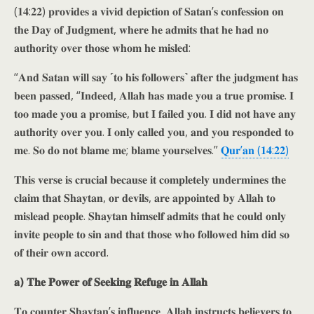
(𝟏𝟒:𝟐𝟐) 𝐩𝐫𝐨𝐯𝐢𝐝𝐞𝐬 𝐚 𝐯𝐢𝐯𝐢𝐝 𝐝𝐞𝐩𝐢𝐜𝐭𝐢𝐨𝐧 𝐨𝐟 𝐒𝐚𝐭𝐚𝐧’𝐬 𝐜𝐨𝐧𝐟𝐞𝐬𝐬𝐢𝐨𝐧 𝐨𝐧
𝐭𝐡𝐞 𝐃𝐚𝐲 𝐨𝐟 𝐉𝐮𝐝𝐠𝐦𝐞𝐧𝐭, 𝐰𝐡𝐞𝐫𝐞 𝐡𝐞 𝐚𝐝𝐦𝐢𝐭𝐬 𝐭𝐡𝐚𝐭 𝐡𝐞 𝐡𝐚𝐝 𝐧𝐨
𝐚𝐮𝐭𝐡𝐨𝐫𝐢𝐭𝐲 𝐨𝐯𝐞𝐫 𝐭𝐡𝐨𝐬𝐞 𝐰𝐡𝐨𝐦 𝐡𝐞 𝐦𝐢𝐬𝐥𝐞𝐝:
“𝐀𝐧𝐝 𝐒𝐚𝐭𝐚𝐧 𝐰𝐢𝐥𝐥 𝐬𝐚𝐲 ˹𝐭𝐨 𝐡𝐢𝐬 𝐟𝐨𝐥𝐥𝐨𝐰𝐞𝐫𝐬˺ 𝐚𝐟𝐭𝐞𝐫 𝐭𝐡𝐞 𝐣𝐮𝐝𝐠𝐦𝐞𝐧𝐭 𝐡𝐚𝐬
𝐛𝐞𝐞𝐧 𝐩𝐚𝐬𝐬𝐞𝐝, “𝐈𝐧𝐝𝐞𝐞𝐝, 𝐀𝐥𝐥𝐚𝐡 𝐡𝐚𝐬 𝐦𝐚𝐝𝐞 𝐲𝐨𝐮 𝐚 𝐭𝐫𝐮𝐞 𝐩𝐫𝐨𝐦𝐢𝐬𝐞. 𝐈
𝐭𝐨𝐨 𝐦𝐚𝐝𝐞 𝐲𝐨𝐮 𝐚 𝐩𝐫𝐨𝐦𝐢𝐬𝐞, 𝐛𝐮𝐭 𝐈 𝐟𝐚𝐢𝐥𝐞𝐝 𝐲𝐨𝐮. 𝐈 𝐝𝐢𝐝 𝐧𝐨𝐭 𝐡𝐚𝐯𝐞 𝐚𝐧𝐲
𝐚𝐮𝐭𝐡𝐨𝐫𝐢𝐭𝐲 𝐨𝐯𝐞𝐫 𝐲𝐨𝐮. 𝐈 𝐨𝐧𝐥𝐲 𝐜𝐚𝐥𝐥𝐞𝐝 𝐲𝐨𝐮, 𝐚𝐧𝐝 𝐲𝐨𝐮 𝐫𝐞𝐬𝐩𝐨𝐧𝐝𝐞𝐝 𝐭𝐨
𝐦𝐞. 𝐒𝐨 𝐝𝐨 𝐧𝐨𝐭 𝐛𝐥𝐚𝐦𝐞 𝐦𝐞; 𝐛𝐥𝐚𝐦𝐞 𝐲𝐨𝐮𝐫𝐬𝐞𝐥𝐯𝐞𝐬.”
𝐐𝐮𝐫’𝐚𝐧 (𝟏𝟒:𝟐𝟐)
𝐓𝐡𝐢𝐬 𝐯𝐞𝐫𝐬𝐞 𝐢𝐬 𝐜𝐫𝐮𝐜𝐢𝐚𝐥 𝐛𝐞𝐜𝐚𝐮𝐬𝐞 𝐢𝐭 𝐜𝐨𝐦𝐩𝐥𝐞𝐭𝐞𝐥𝐲 𝐮𝐧𝐝𝐞𝐫𝐦𝐢𝐧𝐞𝐬 𝐭𝐡𝐞
𝐜𝐥𝐚𝐢𝐦 𝐭𝐡𝐚𝐭 𝐒𝐡𝐚𝐲𝐭𝐚𝐧, 𝐨𝐫 𝐝𝐞𝐯𝐢𝐥𝐬, 𝐚𝐫𝐞 𝐚𝐩𝐩𝐨𝐢𝐧𝐭𝐞𝐝 𝐛𝐲 𝐀𝐥𝐥𝐚𝐡 𝐭𝐨
𝐦𝐢𝐬𝐥𝐞𝐚𝐝 𝐩𝐞𝐨𝐩𝐥𝐞. 𝐒𝐡𝐚𝐲𝐭𝐚𝐧 𝐡𝐢𝐦𝐬𝐞𝐥𝐟 𝐚𝐝𝐦𝐢𝐭𝐬 𝐭𝐡𝐚𝐭 𝐡𝐞 𝐜𝐨𝐮𝐥𝐝 𝐨𝐧𝐥𝐲
𝐢𝐧𝐯𝐢𝐭𝐞 𝐩𝐞𝐨𝐩𝐥𝐞 𝐭𝐨 𝐬𝐢𝐧 𝐚𝐧𝐝 𝐭𝐡𝐚𝐭 𝐭𝐡𝐨𝐬𝐞 𝐰𝐡𝐨 𝐟𝐨𝐥𝐥𝐨𝐰𝐞𝐝 𝐡𝐢𝐦 𝐝𝐢𝐝 𝐬𝐨
𝐨𝐟 𝐭𝐡𝐞𝐢𝐫 𝐨𝐰𝐧 𝐚𝐜𝐜𝐨𝐫𝐝.
𝐚) 𝐓𝐡𝐞 𝐏𝐨𝐰𝐞𝐫 𝐨𝐟 𝐒𝐞𝐞𝐤𝐢𝐧𝐠 𝐑𝐞𝐟𝐮𝐠𝐞 𝐢𝐧 𝐀𝐥𝐥𝐚𝐡
𝐓𝐨 𝐜𝐨𝐮𝐧𝐭𝐞𝐫 𝐒𝐡𝐚𝐲𝐭𝐚𝐧’𝐬 𝐢𝐧𝐟𝐥𝐮𝐞𝐧𝐜𝐞, 𝐀𝐥𝐥𝐚𝐡 𝐢𝐧𝐬𝐭𝐫𝐮𝐜𝐭𝐬 𝐛𝐞𝐥𝐢𝐞𝐯𝐞𝐫𝐬 𝐭𝐨