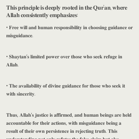
𝐓𝐡𝐢𝐬 𝐩𝐫𝐢𝐧𝐜𝐢𝐩𝐥𝐞 𝐢𝐬 𝐝𝐞𝐞𝐩𝐥𝐲 𝐫𝐨𝐨𝐭𝐞𝐝 𝐢𝐧 𝐭𝐡𝐞 𝐐𝐮𝐫’𝐚𝐧, 𝐰𝐡𝐞𝐫𝐞
𝐀𝐥𝐥𝐚𝐡 𝐜𝐨𝐧𝐬𝐢𝐬𝐭𝐞𝐧𝐭𝐥𝐲 𝐞𝐦𝐩𝐡𝐚𝐬𝐢𝐳𝐞𝐬:
• 𝐅𝐫𝐞𝐞 𝐰𝐢𝐥𝐥 𝐚𝐧𝐝 𝐡𝐮𝐦𝐚𝐧 𝐫𝐞𝐬𝐩𝐨𝐧𝐬𝐢𝐛𝐢𝐥𝐢𝐭𝐲 𝐢𝐧 𝐜𝐡𝐨𝐨𝐬𝐢𝐧𝐠 𝐠𝐮𝐢𝐝𝐚𝐧𝐜𝐞 𝐨𝐫
𝐦𝐢𝐬𝐠𝐮𝐢𝐝𝐚𝐧𝐜𝐞.
• 𝐒𝐡𝐚𝐲𝐭𝐚𝐧’𝐬 𝐥𝐢𝐦𝐢𝐭𝐞𝐝 𝐩𝐨𝐰𝐞𝐫 𝐨𝐯𝐞𝐫 𝐭𝐡𝐨𝐬𝐞 𝐰𝐡𝐨 𝐬𝐞𝐞𝐤 𝐫𝐞𝐟𝐮𝐠𝐞 𝐢𝐧
𝐀𝐥𝐥𝐚𝐡.
• 𝐓𝐡𝐞 𝐚𝐯𝐚𝐢𝐥𝐚𝐛𝐢𝐥𝐢𝐭𝐲 𝐨𝐟 𝐝𝐢𝐯𝐢𝐧𝐞 𝐠𝐮𝐢𝐝𝐚𝐧𝐜𝐞 𝐟𝐨𝐫 𝐭𝐡𝐨𝐬𝐞 𝐰𝐡𝐨 𝐬𝐞𝐞𝐤 𝐢𝐭
𝐰𝐢𝐭𝐡 𝐬𝐢𝐧𝐜𝐞𝐫𝐢𝐭𝐲.
𝐓𝐡𝐮𝐬, 𝐀𝐥𝐥𝐚𝐡’𝐬 𝐣𝐮𝐬𝐭𝐢𝐜𝐞 𝐢𝐬 𝐚𝐟𝐟𝐢𝐫𝐦𝐞𝐝, 𝐚𝐧𝐝 𝐡𝐮𝐦𝐚𝐧 𝐛𝐞𝐢𝐧𝐠𝐬 𝐚𝐫𝐞 𝐡𝐞𝐥𝐝
𝐚𝐜𝐜𝐨𝐮𝐧𝐭𝐚𝐛𝐥𝐞 𝐟𝐨𝐫 𝐭𝐡𝐞𝐢𝐫 𝐚𝐜𝐭𝐢𝐨𝐧𝐬, 𝐰𝐢𝐭𝐡 𝐦𝐢𝐬𝐠𝐮𝐢𝐝𝐚𝐧𝐜𝐞 𝐛𝐞𝐢𝐧𝐠 𝐚
𝐫𝐞𝐬𝐮𝐥𝐭 𝐨𝐟 𝐭𝐡𝐞𝐢𝐫 𝐨𝐰𝐧 𝐩𝐞𝐫𝐬𝐢𝐬𝐭𝐞𝐧𝐜𝐞 𝐢𝐧 𝐫𝐞𝐣𝐞𝐜𝐭𝐢𝐧𝐠 𝐭𝐫𝐮𝐭𝐡. 𝐓𝐡𝐢𝐬
𝐮𝐧𝐝𝐞𝐫𝐬𝐭𝐚𝐧𝐝𝐢𝐧𝐠 𝐧𝐨𝐭 𝐨𝐧𝐥𝐲 𝐫𝐞𝐟𝐮𝐭𝐞𝐬 𝐭𝐡𝐞 𝐟𝐚𝐥𝐬𝐞 𝐜𝐥𝐚𝐢𝐦 𝐛𝐮𝐭 𝐚𝐥𝐬𝐨