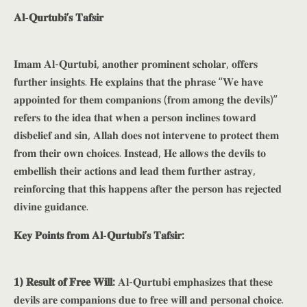
𝐀𝐥-𝐐𝐮𝐫𝐭𝐮𝐛𝐢’𝐬 𝐓𝐚𝐟𝐬𝐢𝐫
𝐈𝐦𝐚𝐦 𝐀𝐥-𝐐𝐮𝐫𝐭𝐮𝐛𝐢, 𝐚𝐧𝐨𝐭𝐡𝐞𝐫 𝐩𝐫𝐨𝐦𝐢𝐧𝐞𝐧𝐭 𝐬𝐜𝐡𝐨𝐥𝐚𝐫, 𝐨𝐟𝐟𝐞𝐫𝐬
𝐟𝐮𝐫𝐭𝐡𝐞𝐫 𝐢𝐧𝐬𝐢𝐠𝐡𝐭𝐬. 𝐇𝐞 𝐞𝐱𝐩𝐥𝐚𝐢𝐧𝐬 𝐭𝐡𝐚𝐭 𝐭𝐡𝐞 𝐩𝐡𝐫𝐚𝐬𝐞 “𝐖𝐞 𝐡𝐚𝐯𝐞
𝐚𝐩𝐩𝐨𝐢𝐧𝐭𝐞𝐝 𝐟𝐨𝐫 𝐭𝐡𝐞𝐦 𝐜𝐨𝐦𝐩𝐚𝐧𝐢𝐨𝐧𝐬 (𝐟𝐫𝐨𝐦 𝐚𝐦𝐨𝐧𝐠 𝐭𝐡𝐞 𝐝𝐞𝐯𝐢𝐥𝐬)”
𝐫𝐞𝐟𝐞𝐫𝐬 𝐭𝐨 𝐭𝐡𝐞 𝐢𝐝𝐞𝐚 𝐭𝐡𝐚𝐭 𝐰𝐡𝐞𝐧 𝐚 𝐩𝐞𝐫𝐬𝐨𝐧 𝐢𝐧𝐜𝐥𝐢𝐧𝐞𝐬 𝐭𝐨𝐰𝐚𝐫𝐝
𝐝𝐢𝐬𝐛𝐞𝐥𝐢𝐞𝐟 𝐚𝐧𝐝 𝐬𝐢𝐧, 𝐀𝐥𝐥𝐚𝐡 𝐝𝐨𝐞𝐬 𝐧𝐨𝐭 𝐢𝐧𝐭𝐞𝐫𝐯𝐞𝐧𝐞 𝐭𝐨 𝐩𝐫𝐨𝐭𝐞𝐜𝐭 𝐭𝐡𝐞𝐦
𝐟𝐫𝐨𝐦 𝐭𝐡𝐞𝐢𝐫 𝐨𝐰𝐧 𝐜𝐡𝐨𝐢𝐜𝐞𝐬. 𝐈𝐧𝐬𝐭𝐞𝐚𝐝, 𝐇𝐞 𝐚𝐥𝐥𝐨𝐰𝐬 𝐭𝐡𝐞 𝐝𝐞𝐯𝐢𝐥𝐬 𝐭𝐨
𝐞𝐦𝐛𝐞𝐥𝐥𝐢𝐬𝐡 𝐭𝐡𝐞𝐢𝐫 𝐚𝐜𝐭𝐢𝐨𝐧𝐬 𝐚𝐧𝐝 𝐥𝐞𝐚𝐝 𝐭𝐡𝐞𝐦 𝐟𝐮𝐫𝐭𝐡𝐞𝐫 𝐚𝐬𝐭𝐫𝐚𝐲,
𝐫𝐞𝐢𝐧𝐟𝐨𝐫𝐜𝐢𝐧𝐠 𝐭𝐡𝐚𝐭 𝐭𝐡𝐢𝐬 𝐡𝐚𝐩𝐩𝐞𝐧𝐬 𝐚𝐟𝐭𝐞𝐫 𝐭𝐡𝐞 𝐩𝐞𝐫𝐬𝐨𝐧 𝐡𝐚𝐬 𝐫𝐞𝐣𝐞𝐜𝐭𝐞𝐝
𝐝𝐢𝐯𝐢𝐧𝐞 𝐠𝐮𝐢𝐝𝐚𝐧𝐜𝐞.
𝐊𝐞𝐲 𝐏𝐨𝐢𝐧𝐭𝐬 𝐟𝐫𝐨𝐦 𝐀𝐥-𝐐𝐮𝐫𝐭𝐮𝐛𝐢’𝐬 𝐓𝐚𝐟𝐬𝐢𝐫:
𝟏) 𝐑𝐞𝐬𝐮𝐥𝐭 𝐨𝐟 𝐅𝐫𝐞𝐞 𝐖𝐢𝐥𝐥:
𝐀𝐥-𝐐𝐮𝐫𝐭𝐮𝐛𝐢 𝐞𝐦𝐩𝐡𝐚𝐬𝐢𝐳𝐞𝐬 𝐭𝐡𝐚𝐭 𝐭𝐡𝐞𝐬𝐞
𝐝𝐞𝐯𝐢𝐥𝐬 𝐚𝐫𝐞 𝐜𝐨𝐦𝐩𝐚𝐧𝐢𝐨𝐧𝐬 𝐝𝐮𝐞 𝐭𝐨 𝐟𝐫𝐞𝐞 𝐰𝐢𝐥𝐥 𝐚𝐧𝐝 𝐩𝐞𝐫𝐬𝐨𝐧𝐚𝐥 𝐜𝐡𝐨𝐢𝐜𝐞.