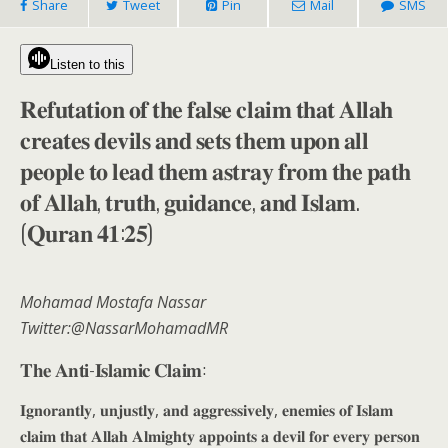
Share
Tweet
Pin
Mail
SMS
Listen to this
𝐑𝐞𝐟𝐮𝐭𝐚𝐭𝐢𝐨𝐧 𝐨𝐟 𝐭𝐡𝐞 𝐟𝐚𝐥𝐬𝐞 𝐜𝐥𝐚𝐢𝐦 𝐭𝐡𝐚𝐭 𝐀𝐥𝐥𝐚𝐡
𝐜𝐫𝐞𝐚𝐭𝐞𝐬 𝐝𝐞𝐯𝐢𝐥𝐬 𝐚𝐧𝐝 𝐬𝐞𝐭𝐬 𝐭𝐡𝐞𝐦 𝐮𝐩𝐨𝐧 𝐚𝐥𝐥
𝐩𝐞𝐨𝐩𝐥𝐞 𝐭𝐨 𝐥𝐞𝐚𝐝 𝐭𝐡𝐞𝐦 𝐚𝐬𝐭𝐫𝐚𝐲 𝐟𝐫𝐨𝐦 𝐭𝐡𝐞 𝐩𝐚𝐭𝐡
𝐨𝐟 𝐀𝐥𝐥𝐚𝐡, 𝐭𝐫𝐮𝐭𝐡, 𝐠𝐮𝐢𝐝𝐚𝐧𝐜𝐞, 𝐚𝐧𝐝 𝐈𝐬𝐥𝐚𝐦.
(𝐐𝐮𝐫𝐚𝐧 𝟒𝟏:𝟐𝟓)
Mohamad Mostafa Nassar
Twitter:@NassarMohamadMR
𝐓𝐡𝐞 𝐀𝐧𝐭𝐢-𝐈𝐬𝐥𝐚𝐦𝐢𝐜 𝐂𝐥𝐚𝐢𝐦:
𝐈𝐠𝐧𝐨𝐫𝐚𝐧𝐭𝐥𝐲, 𝐮𝐧𝐣𝐮𝐬𝐭𝐥𝐲, 𝐚𝐧𝐝 𝐚𝐠𝐠𝐫𝐞𝐬𝐬𝐢𝐯𝐞𝐥𝐲, 𝐞𝐧𝐞𝐦𝐢𝐞𝐬 𝐨𝐟 𝐈𝐬𝐥𝐚𝐦
𝐜𝐥𝐚𝐢𝐦 𝐭𝐡𝐚𝐭 𝐀𝐥𝐥𝐚𝐡 𝐀𝐥𝐦𝐢𝐠𝐡𝐭𝐲 𝐚𝐩𝐩𝐨𝐢𝐧𝐭𝐬 𝐚 𝐝𝐞𝐯𝐢𝐥 𝐟𝐨𝐫 𝐞𝐯𝐞𝐫𝐲 𝐩𝐞𝐫𝐬𝐨𝐧