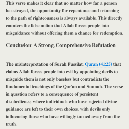
𝐓𝐡𝐢𝐬 𝐯𝐞𝐫𝐬𝐞 𝐦𝐚𝐤𝐞𝐬 𝐢𝐭 𝐜𝐥𝐞𝐚𝐫 𝐭𝐡𝐚𝐭 𝐧𝐨 𝐦𝐚𝐭𝐭𝐞𝐫 𝐡𝐨𝐰 𝐟𝐚𝐫 𝐚 𝐩𝐞𝐫𝐬𝐨𝐧
𝐡𝐚𝐬 𝐬𝐭𝐫𝐚𝐲𝐞𝐝, 𝐭𝐡𝐞 𝐨𝐩𝐩𝐨𝐫𝐭𝐮𝐧𝐢𝐭𝐲 𝐟𝐨𝐫 𝐫𝐞𝐩𝐞𝐧𝐭𝐚𝐧𝐜𝐞 𝐚𝐧𝐝 𝐫𝐞𝐭𝐮𝐫𝐧𝐢𝐧𝐠
𝐭𝐨 𝐭𝐡𝐞 𝐩𝐚𝐭𝐡 𝐨𝐟 𝐫𝐢𝐠𝐡𝐭𝐞𝐨𝐮𝐬𝐧𝐞𝐬𝐬 𝐢𝐬 𝐚𝐥𝐰𝐚𝐲𝐬 𝐚𝐯𝐚𝐢𝐥𝐚𝐛𝐥𝐞. 𝐓𝐡𝐢𝐬 𝐝𝐢𝐫𝐞𝐜𝐭𝐥𝐲
𝐜𝐨𝐮𝐧𝐭𝐞𝐫𝐬 𝐭𝐡𝐞 𝐟𝐚𝐥𝐬𝐞 𝐧𝐨𝐭𝐢𝐨𝐧 𝐭𝐡𝐚𝐭 𝐀𝐥𝐥𝐚𝐡 𝐟𝐨𝐫𝐜𝐞𝐬 𝐩𝐞𝐨𝐩𝐥𝐞 𝐢𝐧𝐭𝐨
𝐦𝐢𝐬𝐠𝐮𝐢𝐝𝐚𝐧𝐜𝐞 𝐰𝐢𝐭𝐡𝐨𝐮𝐭 𝐨𝐟𝐟𝐞𝐫𝐢𝐧𝐠 𝐭𝐡𝐞𝐦 𝐚 𝐜𝐡𝐚𝐧𝐜𝐞 𝐟𝐨𝐫 𝐫𝐞𝐝𝐞𝐦𝐩𝐭𝐢𝐨𝐧.
𝐂𝐨𝐧𝐜𝐥𝐮𝐬𝐢𝐨𝐧: 𝐀 𝐒𝐭𝐫𝐨𝐧𝐠, 𝐂𝐨𝐦𝐩𝐫𝐞𝐡𝐞𝐧𝐬𝐢𝐯𝐞 𝐑𝐞𝐟𝐮𝐭𝐚𝐭𝐢𝐨𝐧
𝐓𝐡𝐞 𝐦𝐢𝐬𝐢𝐧𝐭𝐞𝐫𝐩𝐫𝐞𝐭𝐚𝐭𝐢𝐨𝐧 𝐨𝐟 𝐒𝐮𝐫𝐚𝐡 𝐅𝐮𝐬𝐬𝐢𝐥𝐚𝐭,
𝐐𝐮𝐫𝐚𝐧 (𝟒𝟏:𝟐𝟓)
𝐭𝐡𝐚𝐭
𝐜𝐥𝐚𝐢𝐦𝐬 𝐀𝐥𝐥𝐚𝐡 𝐟𝐨𝐫𝐜𝐞𝐬 𝐩𝐞𝐨𝐩𝐥𝐞 𝐢𝐧𝐭𝐨 𝐞𝐯𝐢𝐥 𝐛𝐲 𝐚𝐩𝐩𝐨𝐢𝐧𝐭𝐢𝐧𝐠 𝐝𝐞𝐯𝐢𝐥𝐬 𝐭𝐨
𝐦𝐢𝐬𝐠𝐮𝐢𝐝𝐞 𝐭𝐡𝐞𝐦 𝐢𝐬 𝐧𝐨𝐭 𝐨𝐧𝐥𝐲 𝐛𝐚𝐬𝐞𝐥𝐞𝐬𝐬 𝐛𝐮𝐭 𝐜𝐨𝐧𝐭𝐫𝐚𝐝𝐢𝐜𝐭𝐬 𝐭𝐡𝐞
𝐟𝐮𝐧𝐝𝐚𝐦𝐞𝐧𝐭𝐚𝐥 𝐭𝐞𝐚𝐜𝐡𝐢𝐧𝐠𝐬 𝐨𝐟 𝐭𝐡𝐞 𝐐𝐮𝐫’𝐚𝐧 𝐚𝐧𝐝 𝐒𝐮𝐧𝐧𝐚𝐡. 𝐓𝐡𝐞 𝐯𝐞𝐫𝐬𝐞
𝐢𝐧 𝐪𝐮𝐞𝐬𝐭𝐢𝐨𝐧 𝐫𝐞𝐟𝐞𝐫𝐬 𝐭𝐨 𝐚 𝐜𝐨𝐧𝐬𝐞𝐪𝐮𝐞𝐧𝐜𝐞 𝐨𝐟 𝐩𝐞𝐫𝐬𝐢𝐬𝐭𝐞𝐧𝐭
𝐝𝐢𝐬𝐨𝐛𝐞𝐝𝐢𝐞𝐧𝐜𝐞, 𝐰𝐡𝐞𝐫𝐞 𝐢𝐧𝐝𝐢𝐯𝐢𝐝𝐮𝐚𝐥𝐬 𝐰𝐡𝐨 𝐡𝐚𝐯𝐞 𝐫𝐞𝐣𝐞𝐜𝐭𝐞𝐝 𝐝𝐢𝐯𝐢𝐧𝐞
𝐠𝐮𝐢𝐝𝐚𝐧𝐜𝐞 𝐚𝐫𝐞 𝐥𝐞𝐟𝐭 𝐭𝐨 𝐭𝐡𝐞𝐢𝐫 𝐨𝐰𝐧 𝐜𝐡𝐨𝐢𝐜𝐞𝐬, 𝐰𝐢𝐭𝐡 𝐝𝐞𝐯𝐢𝐥𝐬 𝐨𝐧𝐥𝐲
𝐢𝐧𝐟𝐥𝐮𝐞𝐧𝐜𝐢𝐧𝐠 𝐭𝐡𝐨𝐬𝐞 𝐰𝐡𝐨 𝐡𝐚𝐯𝐞 𝐰𝐢𝐥𝐥𝐢𝐧𝐠𝐥𝐲 𝐭𝐮𝐫𝐧𝐞𝐝 𝐚𝐰𝐚𝐲 𝐟𝐫𝐨𝐦 𝐭𝐡𝐞
𝐭𝐫𝐮𝐭𝐡.