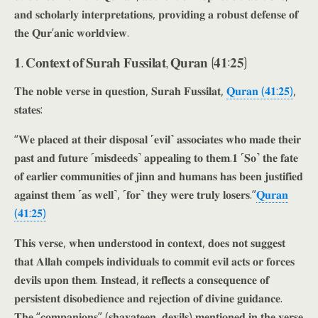
𝐚𝐧𝐝 𝐬𝐜𝐡𝐨𝐥𝐚𝐫𝐥𝐲 𝐢𝐧𝐭𝐞𝐫𝐩𝐫𝐞𝐭𝐚𝐭𝐢𝐨𝐧𝐬, 𝐩𝐫𝐨𝐯𝐢𝐝𝐢𝐧𝐠 𝐚 𝐫𝐨𝐛𝐮𝐬𝐭 𝐝𝐞𝐟𝐞𝐧𝐬𝐞 𝐨𝐟
𝐭𝐡𝐞 𝐐𝐮𝐫’𝐚𝐧𝐢𝐜 𝐰𝐨𝐫𝐥𝐝𝐯𝐢𝐞𝐰.
𝟏. 𝐂𝐨𝐧𝐭𝐞𝐱𝐭 𝐨𝐟 𝐒𝐮𝐫𝐚𝐡 𝐅𝐮𝐬𝐬𝐢𝐥𝐚𝐭, 𝐐𝐮𝐫𝐚𝐧 (𝟒𝟏:𝟐𝟓)
𝐓𝐡𝐞 𝐧𝐨𝐛𝐥𝐞 𝐯𝐞𝐫𝐬𝐞 𝐢𝐧 𝐪𝐮𝐞𝐬𝐭𝐢𝐨𝐧, 𝐒𝐮𝐫𝐚𝐡 𝐅𝐮𝐬𝐬𝐢𝐥𝐚𝐭,
𝐐𝐮𝐫𝐚𝐧 (𝟒𝟏:𝟐𝟓)
,
𝐬𝐭𝐚𝐭𝐞𝐬:
“𝐖𝐞 𝐩𝐥𝐚𝐜𝐞𝐝 𝐚𝐭 𝐭𝐡𝐞𝐢𝐫 𝐝𝐢𝐬𝐩𝐨𝐬𝐚𝐥 ˹𝐞𝐯𝐢𝐥˺ 𝐚𝐬𝐬𝐨𝐜𝐢𝐚𝐭𝐞𝐬 𝐰𝐡𝐨 𝐦𝐚𝐝𝐞 𝐭𝐡𝐞𝐢𝐫
𝐩𝐚𝐬𝐭 𝐚𝐧𝐝 𝐟𝐮𝐭𝐮𝐫𝐞 ˹𝐦𝐢𝐬𝐝𝐞𝐞𝐝𝐬˺ 𝐚𝐩𝐩𝐞𝐚𝐥𝐢𝐧𝐠 𝐭𝐨 𝐭𝐡𝐞𝐦.𝟏 ˹𝐒𝐨˺ 𝐭𝐡𝐞 𝐟𝐚𝐭𝐞
𝐨𝐟 𝐞𝐚𝐫𝐥𝐢𝐞𝐫 𝐜𝐨𝐦𝐦𝐮𝐧𝐢𝐭𝐢𝐞𝐬 𝐨𝐟 𝐣𝐢𝐧𝐧 𝐚𝐧𝐝 𝐡𝐮𝐦𝐚𝐧𝐬 𝐡𝐚𝐬 𝐛𝐞𝐞𝐧 𝐣𝐮𝐬𝐭𝐢𝐟𝐢𝐞𝐝
𝐚𝐠𝐚𝐢𝐧𝐬𝐭 𝐭𝐡𝐞𝐦 ˹𝐚𝐬 𝐰𝐞𝐥𝐥˺, ˹𝐟𝐨𝐫˺ 𝐭𝐡𝐞𝐲 𝐰𝐞𝐫𝐞 𝐭𝐫𝐮𝐥𝐲 𝐥𝐨𝐬𝐞𝐫𝐬.”
𝐐𝐮𝐫𝐚𝐧
(𝟒𝟏:𝟐𝟓)
𝐓𝐡𝐢𝐬 𝐯𝐞𝐫𝐬𝐞, 𝐰𝐡𝐞𝐧 𝐮𝐧𝐝𝐞𝐫𝐬𝐭𝐨𝐨𝐝 𝐢𝐧 𝐜𝐨𝐧𝐭𝐞𝐱𝐭, 𝐝𝐨𝐞𝐬 𝐧𝐨𝐭 𝐬𝐮𝐠𝐠𝐞𝐬𝐭
𝐭𝐡𝐚𝐭 𝐀𝐥𝐥𝐚𝐡 𝐜𝐨𝐦𝐩𝐞𝐥𝐬 𝐢𝐧𝐝𝐢𝐯𝐢𝐝𝐮𝐚𝐥𝐬 𝐭𝐨 𝐜𝐨𝐦𝐦𝐢𝐭 𝐞𝐯𝐢𝐥 𝐚𝐜𝐭𝐬 𝐨𝐫 𝐟𝐨𝐫𝐜𝐞𝐬
𝐝𝐞𝐯𝐢𝐥𝐬 𝐮𝐩𝐨𝐧 𝐭𝐡𝐞𝐦. 𝐈𝐧𝐬𝐭𝐞𝐚𝐝, 𝐢𝐭 𝐫𝐞𝐟𝐥𝐞𝐜𝐭𝐬 𝐚 𝐜𝐨𝐧𝐬𝐞𝐪𝐮𝐞𝐧𝐜𝐞 𝐨𝐟
𝐩𝐞𝐫𝐬𝐢𝐬𝐭𝐞𝐧𝐭 𝐝𝐢𝐬𝐨𝐛𝐞𝐝𝐢𝐞𝐧𝐜𝐞 𝐚𝐧𝐝 𝐫𝐞𝐣𝐞𝐜𝐭𝐢𝐨𝐧 𝐨𝐟 𝐝𝐢𝐯𝐢𝐧𝐞 𝐠𝐮𝐢𝐝𝐚𝐧𝐜𝐞.
𝐓𝐡𝐞 “𝐜𝐨𝐦𝐩𝐚𝐧𝐢𝐨𝐧𝐬” (𝐬𝐡𝐚𝐲𝐚𝐭𝐞𝐞𝐧, 𝐝𝐞𝐯𝐢𝐥𝐬) 𝐦𝐞𝐧𝐭𝐢𝐨𝐧𝐞𝐝 𝐢𝐧 𝐭𝐡𝐞 𝐯𝐞𝐫𝐬𝐞