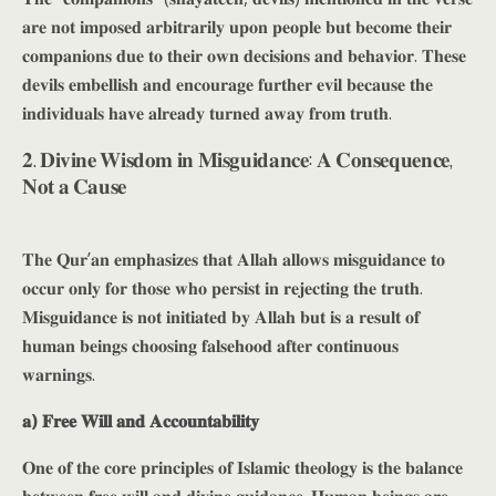
𝐚𝐫𝐞 𝐧𝐨𝐭 𝐢𝐦𝐩𝐨𝐬𝐞𝐝 𝐚𝐫𝐛𝐢𝐭𝐫𝐚𝐫𝐢𝐥𝐲 𝐮𝐩𝐨𝐧 𝐩𝐞𝐨𝐩𝐥𝐞 𝐛𝐮𝐭 𝐛𝐞𝐜𝐨𝐦𝐞 𝐭𝐡𝐞𝐢𝐫
𝐜𝐨𝐦𝐩𝐚𝐧𝐢𝐨𝐧𝐬 𝐝𝐮𝐞 𝐭𝐨 𝐭𝐡𝐞𝐢𝐫 𝐨𝐰𝐧 𝐝𝐞𝐜𝐢𝐬𝐢𝐨𝐧𝐬 𝐚𝐧𝐝 𝐛𝐞𝐡𝐚𝐯𝐢𝐨𝐫. 𝐓𝐡𝐞𝐬𝐞
𝐝𝐞𝐯𝐢𝐥𝐬 𝐞𝐦𝐛𝐞𝐥𝐥𝐢𝐬𝐡 𝐚𝐧𝐝 𝐞𝐧𝐜𝐨𝐮𝐫𝐚𝐠𝐞 𝐟𝐮𝐫𝐭𝐡𝐞𝐫 𝐞𝐯𝐢𝐥 𝐛𝐞𝐜𝐚𝐮𝐬𝐞 𝐭𝐡𝐞
𝐢𝐧𝐝𝐢𝐯𝐢𝐝𝐮𝐚𝐥𝐬 𝐡𝐚𝐯𝐞 𝐚𝐥𝐫𝐞𝐚𝐝𝐲 𝐭𝐮𝐫𝐧𝐞𝐝 𝐚𝐰𝐚𝐲 𝐟𝐫𝐨𝐦 𝐭𝐫𝐮𝐭𝐡.
𝟐. 𝐃𝐢𝐯𝐢𝐧𝐞 𝐖𝐢𝐬𝐝𝐨𝐦 𝐢𝐧 𝐌𝐢𝐬𝐠𝐮𝐢𝐝𝐚𝐧𝐜𝐞: 𝐀 𝐂𝐨𝐧𝐬𝐞𝐪𝐮𝐞𝐧𝐜𝐞,
𝐍𝐨𝐭 𝐚 𝐂𝐚𝐮𝐬𝐞
𝐓𝐡𝐞 𝐐𝐮𝐫’𝐚𝐧 𝐞𝐦𝐩𝐡𝐚𝐬𝐢𝐳𝐞𝐬 𝐭𝐡𝐚𝐭 𝐀𝐥𝐥𝐚𝐡 𝐚𝐥𝐥𝐨𝐰𝐬 𝐦𝐢𝐬𝐠𝐮𝐢𝐝𝐚𝐧𝐜𝐞 𝐭𝐨
𝐨𝐜𝐜𝐮𝐫 𝐨𝐧𝐥𝐲 𝐟𝐨𝐫 𝐭𝐡𝐨𝐬𝐞 𝐰𝐡𝐨 𝐩𝐞𝐫𝐬𝐢𝐬𝐭 𝐢𝐧 𝐫𝐞𝐣𝐞𝐜𝐭𝐢𝐧𝐠 𝐭𝐡𝐞 𝐭𝐫𝐮𝐭𝐡.
𝐌𝐢𝐬𝐠𝐮𝐢𝐝𝐚𝐧𝐜𝐞 𝐢𝐬 𝐧𝐨𝐭 𝐢𝐧𝐢𝐭𝐢𝐚𝐭𝐞𝐝 𝐛𝐲 𝐀𝐥𝐥𝐚𝐡 𝐛𝐮𝐭 𝐢𝐬 𝐚 𝐫𝐞𝐬𝐮𝐥𝐭 𝐨𝐟
𝐡𝐮𝐦𝐚𝐧 𝐛𝐞𝐢𝐧𝐠𝐬 𝐜𝐡𝐨𝐨𝐬𝐢𝐧𝐠 𝐟𝐚𝐥𝐬𝐞𝐡𝐨𝐨𝐝 𝐚𝐟𝐭𝐞𝐫 𝐜𝐨𝐧𝐭𝐢𝐧𝐮𝐨𝐮𝐬
𝐰𝐚𝐫𝐧𝐢𝐧𝐠𝐬.
𝐚) 𝐅𝐫𝐞𝐞 𝐖𝐢𝐥𝐥 𝐚𝐧𝐝 𝐀𝐜𝐜𝐨𝐮𝐧𝐭𝐚𝐛𝐢𝐥𝐢𝐭𝐲
𝐎𝐧𝐞 𝐨𝐟 𝐭𝐡𝐞 𝐜𝐨𝐫𝐞 𝐩𝐫𝐢𝐧𝐜𝐢𝐩𝐥𝐞𝐬 𝐨𝐟 𝐈𝐬𝐥𝐚𝐦𝐢𝐜 𝐭𝐡𝐞𝐨𝐥𝐨𝐠𝐲 𝐢𝐬 𝐭𝐡𝐞 𝐛𝐚𝐥𝐚𝐧𝐜𝐞
𝐛𝐞𝐭𝐰𝐞𝐞𝐧 𝐟𝐫𝐞𝐞 𝐰𝐢𝐥𝐥 𝐚𝐧𝐝 𝐝𝐢𝐯𝐢𝐧𝐞 𝐠𝐮𝐢𝐝𝐚𝐧𝐜𝐞. 𝐇𝐮𝐦𝐚𝐧 𝐛𝐞𝐢𝐧𝐠𝐬 𝐚𝐫𝐞