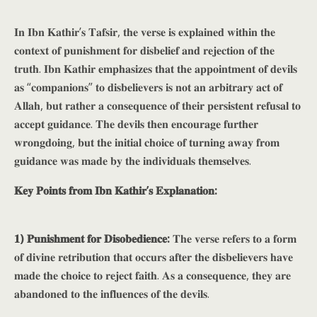
𝐈𝐧 𝐈𝐛𝐧 𝐊𝐚𝐭𝐡𝐢𝐫’𝐬 𝐓𝐚𝐟𝐬𝐢𝐫, 𝐭𝐡𝐞 𝐯𝐞𝐫𝐬𝐞 𝐢𝐬 𝐞𝐱𝐩𝐥𝐚𝐢𝐧𝐞𝐝 𝐰𝐢𝐭𝐡𝐢𝐧 𝐭𝐡𝐞
𝐜𝐨𝐧𝐭𝐞𝐱𝐭 𝐨𝐟 𝐩𝐮𝐧𝐢𝐬𝐡𝐦𝐞𝐧𝐭 𝐟𝐨𝐫 𝐝𝐢𝐬𝐛𝐞𝐥𝐢𝐞𝐟 𝐚𝐧𝐝 𝐫𝐞𝐣𝐞𝐜𝐭𝐢𝐨𝐧 𝐨𝐟 𝐭𝐡𝐞
𝐭𝐫𝐮𝐭𝐡. 𝐈𝐛𝐧 𝐊𝐚𝐭𝐡𝐢𝐫 𝐞𝐦𝐩𝐡𝐚𝐬𝐢𝐳𝐞𝐬 𝐭𝐡𝐚𝐭 𝐭𝐡𝐞 𝐚𝐩𝐩𝐨𝐢𝐧𝐭𝐦𝐞𝐧𝐭 𝐨𝐟 𝐝𝐞𝐯𝐢𝐥𝐬
𝐚𝐬 “𝐜𝐨𝐦𝐩𝐚𝐧𝐢𝐨𝐧𝐬” 𝐭𝐨 𝐝𝐢𝐬𝐛𝐞𝐥𝐢𝐞𝐯𝐞𝐫𝐬 𝐢𝐬 𝐧𝐨𝐭 𝐚𝐧 𝐚𝐫𝐛𝐢𝐭𝐫𝐚𝐫𝐲 𝐚𝐜𝐭 𝐨𝐟
𝐀𝐥𝐥𝐚𝐡, 𝐛𝐮𝐭 𝐫𝐚𝐭𝐡𝐞𝐫 𝐚 𝐜𝐨𝐧𝐬𝐞𝐪𝐮𝐞𝐧𝐜𝐞 𝐨𝐟 𝐭𝐡𝐞𝐢𝐫 𝐩𝐞𝐫𝐬𝐢𝐬𝐭𝐞𝐧𝐭 𝐫𝐞𝐟𝐮𝐬𝐚𝐥 𝐭𝐨
𝐚𝐜𝐜𝐞𝐩𝐭 𝐠𝐮𝐢𝐝𝐚𝐧𝐜𝐞. 𝐓𝐡𝐞 𝐝𝐞𝐯𝐢𝐥𝐬 𝐭𝐡𝐞𝐧 𝐞𝐧𝐜𝐨𝐮𝐫𝐚𝐠𝐞 𝐟𝐮𝐫𝐭𝐡𝐞𝐫
𝐰𝐫𝐨𝐧𝐠𝐝𝐨𝐢𝐧𝐠, 𝐛𝐮𝐭 𝐭𝐡𝐞 𝐢𝐧𝐢𝐭𝐢𝐚𝐥 𝐜𝐡𝐨𝐢𝐜𝐞 𝐨𝐟 𝐭𝐮𝐫𝐧𝐢𝐧𝐠 𝐚𝐰𝐚𝐲 𝐟𝐫𝐨𝐦
𝐠𝐮𝐢𝐝𝐚𝐧𝐜𝐞 𝐰𝐚𝐬 𝐦𝐚𝐝𝐞 𝐛𝐲 𝐭𝐡𝐞 𝐢𝐧𝐝𝐢𝐯𝐢𝐝𝐮𝐚𝐥𝐬 𝐭𝐡𝐞𝐦𝐬𝐞𝐥𝐯𝐞𝐬.
𝐊𝐞𝐲 𝐏𝐨𝐢𝐧𝐭𝐬 𝐟𝐫𝐨𝐦 𝐈𝐛𝐧 𝐊𝐚𝐭𝐡𝐢𝐫’𝐬 𝐄𝐱𝐩𝐥𝐚𝐧𝐚𝐭𝐢𝐨𝐧:
𝟏) 𝐏𝐮𝐧𝐢𝐬𝐡𝐦𝐞𝐧𝐭 𝐟𝐨𝐫 𝐃𝐢𝐬𝐨𝐛𝐞𝐝𝐢𝐞𝐧𝐜𝐞:
𝐓𝐡𝐞 𝐯𝐞𝐫𝐬𝐞 𝐫𝐞𝐟𝐞𝐫𝐬 𝐭𝐨 𝐚 𝐟𝐨𝐫𝐦
𝐨𝐟 𝐝𝐢𝐯𝐢𝐧𝐞 𝐫𝐞𝐭𝐫𝐢𝐛𝐮𝐭𝐢𝐨𝐧 𝐭𝐡𝐚𝐭 𝐨𝐜𝐜𝐮𝐫𝐬 𝐚𝐟𝐭𝐞𝐫 𝐭𝐡𝐞 𝐝𝐢𝐬𝐛𝐞𝐥𝐢𝐞𝐯𝐞𝐫𝐬 𝐡𝐚𝐯𝐞
𝐦𝐚𝐝𝐞 𝐭𝐡𝐞 𝐜𝐡𝐨𝐢𝐜𝐞 𝐭𝐨 𝐫𝐞𝐣𝐞𝐜𝐭 𝐟𝐚𝐢𝐭𝐡. 𝐀𝐬 𝐚 𝐜𝐨𝐧𝐬𝐞𝐪𝐮𝐞𝐧𝐜𝐞, 𝐭𝐡𝐞𝐲 𝐚𝐫𝐞
𝐚𝐛𝐚𝐧𝐝𝐨𝐧𝐞𝐝 𝐭𝐨 𝐭𝐡𝐞 𝐢𝐧𝐟𝐥𝐮𝐞𝐧𝐜𝐞𝐬 𝐨𝐟 𝐭𝐡𝐞 𝐝𝐞𝐯𝐢𝐥𝐬.