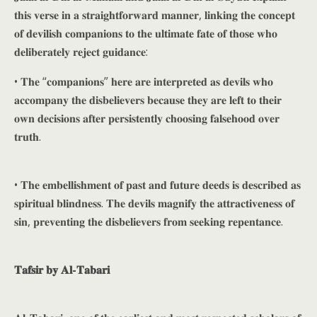
𝐭𝐡𝐢𝐬 𝐯𝐞𝐫𝐬𝐞 𝐢𝐧 𝐚 𝐬𝐭𝐫𝐚𝐢𝐠𝐡𝐭𝐟𝐨𝐫𝐰𝐚𝐫𝐝 𝐦𝐚𝐧𝐧𝐞𝐫, 𝐥𝐢𝐧𝐤𝐢𝐧𝐠 𝐭𝐡𝐞 𝐜𝐨𝐧𝐜𝐞𝐩𝐭
𝐨𝐟 𝐝𝐞𝐯𝐢𝐥𝐢𝐬𝐡 𝐜𝐨𝐦𝐩𝐚𝐧𝐢𝐨𝐧𝐬 𝐭𝐨 𝐭𝐡𝐞 𝐮𝐥𝐭𝐢𝐦𝐚𝐭𝐞 𝐟𝐚𝐭𝐞 𝐨𝐟 𝐭𝐡𝐨𝐬𝐞 𝐰𝐡𝐨
𝐝𝐞𝐥𝐢𝐛𝐞𝐫𝐚𝐭𝐞𝐥𝐲 𝐫𝐞𝐣𝐞𝐜𝐭 𝐠𝐮𝐢𝐝𝐚𝐧𝐜𝐞:
• 𝐓𝐡𝐞 “𝐜𝐨𝐦𝐩𝐚𝐧𝐢𝐨𝐧𝐬” 𝐡𝐞𝐫𝐞 𝐚𝐫𝐞 𝐢𝐧𝐭𝐞𝐫𝐩𝐫𝐞𝐭𝐞𝐝 𝐚𝐬 𝐝𝐞𝐯𝐢𝐥𝐬 𝐰𝐡𝐨
𝐚𝐜𝐜𝐨𝐦𝐩𝐚𝐧𝐲 𝐭𝐡𝐞 𝐝𝐢𝐬𝐛𝐞𝐥𝐢𝐞𝐯𝐞𝐫𝐬 𝐛𝐞𝐜𝐚𝐮𝐬𝐞 𝐭𝐡𝐞𝐲 𝐚𝐫𝐞 𝐥𝐞𝐟𝐭 𝐭𝐨 𝐭𝐡𝐞𝐢𝐫
𝐨𝐰𝐧 𝐝𝐞𝐜𝐢𝐬𝐢𝐨𝐧𝐬 𝐚𝐟𝐭𝐞𝐫 𝐩𝐞𝐫𝐬𝐢𝐬𝐭𝐞𝐧𝐭𝐥𝐲 𝐜𝐡𝐨𝐨𝐬𝐢𝐧𝐠 𝐟𝐚𝐥𝐬𝐞𝐡𝐨𝐨𝐝 𝐨𝐯𝐞𝐫
𝐭𝐫𝐮𝐭𝐡.
• 𝐓𝐡𝐞 𝐞𝐦𝐛𝐞𝐥𝐥𝐢𝐬𝐡𝐦𝐞𝐧𝐭 𝐨𝐟 𝐩𝐚𝐬𝐭 𝐚𝐧𝐝 𝐟𝐮𝐭𝐮𝐫𝐞 𝐝𝐞𝐞𝐝𝐬 𝐢𝐬 𝐝𝐞𝐬𝐜𝐫𝐢𝐛𝐞𝐝 𝐚𝐬
𝐬𝐩𝐢𝐫𝐢𝐭𝐮𝐚𝐥 𝐛𝐥𝐢𝐧𝐝𝐧𝐞𝐬𝐬. 𝐓𝐡𝐞 𝐝𝐞𝐯𝐢𝐥𝐬 𝐦𝐚𝐠𝐧𝐢𝐟𝐲 𝐭𝐡𝐞 𝐚𝐭𝐭𝐫𝐚𝐜𝐭𝐢𝐯𝐞𝐧𝐞𝐬𝐬 𝐨𝐟
𝐬𝐢𝐧, 𝐩𝐫𝐞𝐯𝐞𝐧𝐭𝐢𝐧𝐠 𝐭𝐡𝐞 𝐝𝐢𝐬𝐛𝐞𝐥𝐢𝐞𝐯𝐞𝐫𝐬 𝐟𝐫𝐨𝐦 𝐬𝐞𝐞𝐤𝐢𝐧𝐠 𝐫𝐞𝐩𝐞𝐧𝐭𝐚𝐧𝐜𝐞.
𝐓𝐚𝐟𝐬𝐢𝐫 𝐛𝐲 𝐀𝐥-𝐓𝐚𝐛𝐚𝐫𝐢