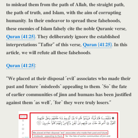
𝐭𝐨 𝐦𝐢𝐬𝐥𝐞𝐚𝐝 𝐭𝐡𝐞𝐦 𝐟𝐫𝐨𝐦 𝐭𝐡𝐞 𝐩𝐚𝐭𝐡 𝐨𝐟 𝐀𝐥𝐥𝐚𝐡, 𝐭𝐡𝐞 𝐬𝐭𝐫𝐚𝐢𝐠𝐡𝐭 𝐩𝐚𝐭𝐡,
𝐭𝐡𝐞 𝐩𝐚𝐭𝐡 𝐨𝐟 𝐭𝐫𝐮𝐭𝐡, 𝐚𝐧𝐝 𝐈𝐬𝐥𝐚𝐦, 𝐰𝐢𝐭𝐡 𝐭𝐡𝐞 𝐚𝐢𝐦 𝐨𝐟 𝐜𝐨𝐫𝐫𝐮𝐩𝐭𝐢𝐧𝐠
𝐡𝐮𝐦𝐚𝐧𝐢𝐭𝐲. 𝐈𝐧 𝐭𝐡𝐞𝐢𝐫 𝐞𝐧𝐝𝐞𝐚𝐯𝐨𝐫 𝐭𝐨 𝐬𝐩𝐫𝐞𝐚𝐝 𝐭𝐡𝐞𝐬𝐞 𝐟𝐚𝐥𝐬𝐞𝐡𝐨𝐨𝐝𝐬,
𝐭𝐡𝐞𝐬𝐞 𝐞𝐧𝐞𝐦𝐢𝐞𝐬 𝐨𝐟 𝐈𝐬𝐥𝐚𝐦 𝐟𝐚𝐥𝐬𝐞𝐥𝐲 𝐜𝐢𝐭𝐞 𝐭𝐡𝐞 𝐧𝐨𝐛𝐥𝐞 𝐐𝐮𝐫𝐚𝐧𝐢𝐜 𝐯𝐞𝐫𝐬𝐞,
𝐐𝐮𝐫𝐚𝐧 (𝟒𝟏:𝟐𝟓)
. 𝐓𝐡𝐞𝐲 𝐝𝐞𝐥𝐢𝐛𝐞𝐫𝐚𝐭𝐞𝐥𝐲 𝐢𝐠𝐧𝐨𝐫𝐞 𝐭𝐡𝐞 𝐞𝐬𝐭𝐚𝐛𝐥𝐢𝐬𝐡𝐞𝐝
𝐢𝐧𝐭𝐞𝐫𝐩𝐫𝐞𝐭𝐚𝐭𝐢𝐨𝐧𝐬 “𝐓𝐚𝐟𝐢𝐬𝐫” 𝐨𝐟 𝐭𝐡𝐢𝐬 𝐯𝐞𝐫𝐬𝐞,
𝐐𝐮𝐫𝐚𝐧 (𝟒𝟏:𝟐𝟓)
. 𝐈𝐧 𝐭𝐡𝐢𝐬
𝐚𝐫𝐭𝐢𝐜𝐥𝐞, 𝐰𝐞 𝐰𝐢𝐥𝐥 𝐫𝐞𝐟𝐮𝐭𝐞 𝐚𝐥𝐥 𝐭𝐡𝐞𝐬𝐞 𝐟𝐚𝐥𝐬𝐞𝐡𝐨𝐨𝐝𝐬.
𝐐𝐮𝐫𝐚𝐧 (𝟒𝟏:𝟐𝟓)
:
“𝐖𝐞 𝐩𝐥𝐚𝐜𝐞𝐝 𝐚𝐭 𝐭𝐡𝐞𝐢𝐫 𝐝𝐢𝐬𝐩𝐨𝐬𝐚𝐥 ˹𝐞𝐯𝐢𝐥˺ 𝐚𝐬𝐬𝐨𝐜𝐢𝐚𝐭𝐞𝐬 𝐰𝐡𝐨 𝐦𝐚𝐝𝐞 𝐭𝐡𝐞𝐢𝐫
𝐩𝐚𝐬𝐭 𝐚𝐧𝐝 𝐟𝐮𝐭𝐮𝐫𝐞 ˹𝐦𝐢𝐬𝐝𝐞𝐞𝐝𝐬˺ 𝐚𝐩𝐩𝐞𝐚𝐥𝐢𝐧𝐠 𝐭𝐨 𝐭𝐡𝐞𝐦. ˹𝐒𝐨˺ 𝐭𝐡𝐞 𝐟𝐚𝐭𝐞
𝐨𝐟 𝐞𝐚𝐫𝐥𝐢𝐞𝐫 𝐜𝐨𝐦𝐦𝐮𝐧𝐢𝐭𝐢𝐞𝐬 𝐨𝐟 𝐣𝐢𝐧𝐧 𝐚𝐧𝐝 𝐡𝐮𝐦𝐚𝐧𝐬 𝐡𝐚𝐬 𝐛𝐞𝐞𝐧 𝐣𝐮𝐬𝐭𝐢𝐟𝐢𝐞𝐝
𝐚𝐠𝐚𝐢𝐧𝐬𝐭 𝐭𝐡𝐞𝐦 ˹𝐚𝐬 𝐰𝐞𝐥𝐥˺, ˹𝐟𝐨𝐫˺ 𝐭𝐡𝐞𝐲 𝐰𝐞𝐫𝐞 𝐭𝐫𝐮𝐥𝐲 𝐥𝐨𝐬𝐞𝐫𝐬.”