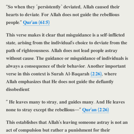
“𝐒𝐨 𝐰𝐡𝐞𝐧 𝐭𝐡𝐞𝐲 ˹𝐩𝐞𝐫𝐬𝐢𝐬𝐭𝐞𝐧𝐭𝐥𝐲˺ 𝐝𝐞𝐯𝐢𝐚𝐭𝐞𝐝, 𝐀𝐥𝐥𝐚𝐡 𝐜𝐚𝐮𝐬𝐞𝐝 𝐭𝐡𝐞𝐢𝐫
𝐡𝐞𝐚𝐫𝐭𝐬 𝐭𝐨 𝐝𝐞𝐯𝐢𝐚𝐭𝐞. 𝐅𝐨𝐫 𝐀𝐥𝐥𝐚𝐡 𝐝𝐨𝐞𝐬 𝐧𝐨𝐭 𝐠𝐮𝐢𝐝𝐞 𝐭𝐡𝐞 𝐫𝐞𝐛𝐞𝐥𝐥𝐢𝐨𝐮𝐬
𝐩𝐞𝐨𝐩𝐥𝐞.”
𝐐𝐮𝐫’𝐚𝐧 (𝟔𝟏:𝟓)
𝐓𝐡𝐢𝐬 𝐯𝐞𝐫𝐬𝐞 𝐦𝐚𝐤𝐞𝐬 𝐢𝐭 𝐜𝐥𝐞𝐚𝐫 𝐭𝐡𝐚𝐭 𝐦𝐢𝐬𝐠𝐮𝐢𝐝𝐚𝐧𝐜𝐞 𝐢𝐬 𝐚 𝐬𝐞𝐥𝐟-𝐢𝐧𝐟𝐥𝐢𝐜𝐭𝐞𝐝
𝐬𝐭𝐚𝐭𝐞, 𝐚𝐫𝐢𝐬𝐢𝐧𝐠 𝐟𝐫𝐨𝐦 𝐭𝐡𝐞 𝐢𝐧𝐝𝐢𝐯𝐢𝐝𝐮𝐚𝐥’𝐬 𝐜𝐡𝐨𝐢𝐜𝐞 𝐭𝐨 𝐝𝐞𝐯𝐢𝐚𝐭𝐞 𝐟𝐫𝐨𝐦 𝐭𝐡𝐞
𝐩𝐚𝐭𝐡 𝐨𝐟 𝐫𝐢𝐠𝐡𝐭𝐞𝐨𝐮𝐬𝐧𝐞𝐬𝐬. 𝐀𝐥𝐥𝐚𝐡 𝐝𝐨𝐞𝐬 𝐧𝐨𝐭 𝐥𝐞𝐚𝐝 𝐩𝐞𝐨𝐩𝐥𝐞 𝐚𝐬𝐭𝐫𝐚𝐲
𝐰𝐢𝐭𝐡𝐨𝐮𝐭 𝐜𝐚𝐮𝐬𝐞. 𝐓𝐡𝐞 𝐠𝐮𝐢𝐝𝐚𝐧𝐜𝐞 𝐨𝐫 𝐦𝐢𝐬𝐠𝐮𝐢𝐝𝐚𝐧𝐜𝐞 𝐨𝐟 𝐢𝐧𝐝𝐢𝐯𝐢𝐝𝐮𝐚𝐥𝐬 𝐢𝐬
𝐚𝐥𝐰𝐚𝐲𝐬 𝐚 𝐜𝐨𝐧𝐬𝐞𝐪𝐮𝐞𝐧𝐜𝐞 𝐨𝐟 𝐭𝐡𝐞𝐢𝐫 𝐛𝐞𝐡𝐚𝐯𝐢𝐨𝐫. 𝐀𝐧𝐨𝐭𝐡𝐞𝐫 𝐢𝐦𝐩𝐨𝐫𝐭𝐚𝐧𝐭
𝐯𝐞𝐫𝐬𝐞 𝐢𝐧 𝐭𝐡𝐢𝐬 𝐜𝐨𝐧𝐭𝐞𝐱𝐭 𝐢𝐬 𝐒𝐮𝐫𝐚𝐡 𝐀𝐥-𝐁𝐚𝐪𝐚𝐫𝐚𝐡
(𝟐:𝟐𝟔)
, 𝐰𝐡𝐞𝐫𝐞
𝐀𝐥𝐥𝐚𝐡 𝐞𝐦𝐩𝐡𝐚𝐬𝐢𝐳𝐞𝐬 𝐭𝐡𝐚𝐭 𝐇𝐞 𝐝𝐨𝐞𝐬 𝐧𝐨𝐭 𝐠𝐮𝐢𝐝𝐞 𝐭𝐡𝐞 𝐝𝐞𝐟𝐢𝐚𝐧𝐭𝐥𝐲
𝐝𝐢𝐬𝐨𝐛𝐞𝐝𝐢𝐞𝐧𝐭:
” 𝐇𝐞 𝐥𝐞𝐚𝐯𝐞𝐬 𝐦𝐚𝐧𝐲 𝐭𝐨 𝐬𝐭𝐫𝐚𝐲, 𝐚𝐧𝐝 𝐠𝐮𝐢𝐝𝐞𝐬 𝐦𝐚𝐧𝐲. 𝐀𝐧𝐝 𝐇𝐞 𝐥𝐞𝐚𝐯𝐞𝐬
𝐧𝐨𝐧𝐞 𝐭𝐨 𝐬𝐭𝐫𝐚𝐲 𝐞𝐱𝐜𝐞𝐩𝐭 𝐭𝐡𝐞 𝐫𝐞𝐛𝐞𝐥𝐥𝐢𝐨𝐮𝐬—”
𝐐𝐮𝐫’𝐚𝐧 (𝟐:𝟐𝟔)
𝐓𝐡𝐢𝐬 𝐞𝐬𝐭𝐚𝐛𝐥𝐢𝐬𝐡𝐞𝐬 𝐭𝐡𝐚𝐭 𝐀𝐥𝐥𝐚𝐡’𝐬 𝐥𝐞𝐚𝐯𝐢𝐧𝐠 𝐬𝐨𝐦𝐞𝐨𝐧𝐞 𝐚𝐬𝐭𝐫𝐚𝐲 𝐢𝐬 𝐧𝐨𝐭 𝐚𝐧
𝐚𝐜𝐭 𝐨𝐟 𝐜𝐨𝐦𝐩𝐮𝐥𝐬𝐢𝐨𝐧 𝐛𝐮𝐭 𝐫𝐚𝐭𝐡𝐞𝐫 𝐚 𝐩𝐮𝐧𝐢𝐬𝐡𝐦𝐞𝐧𝐭 𝐟𝐨𝐫 𝐭𝐡𝐞𝐢𝐫