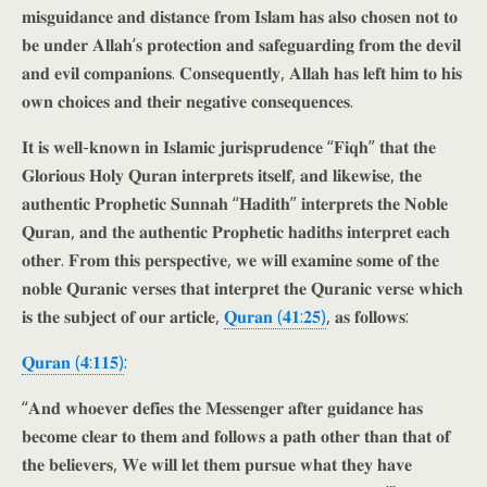
𝐦𝐢𝐬𝐠𝐮𝐢𝐝𝐚𝐧𝐜𝐞 𝐚𝐧𝐝 𝐝𝐢𝐬𝐭𝐚𝐧𝐜𝐞 𝐟𝐫𝐨𝐦 𝐈𝐬𝐥𝐚𝐦 𝐡𝐚𝐬 𝐚𝐥𝐬𝐨 𝐜𝐡𝐨𝐬𝐞𝐧 𝐧𝐨𝐭 𝐭𝐨
𝐛𝐞 𝐮𝐧𝐝𝐞𝐫 𝐀𝐥𝐥𝐚𝐡’𝐬 𝐩𝐫𝐨𝐭𝐞𝐜𝐭𝐢𝐨𝐧 𝐚𝐧𝐝 𝐬𝐚𝐟𝐞𝐠𝐮𝐚𝐫𝐝𝐢𝐧𝐠 𝐟𝐫𝐨𝐦 𝐭𝐡𝐞 𝐝𝐞𝐯𝐢𝐥
𝐚𝐧𝐝 𝐞𝐯𝐢𝐥 𝐜𝐨𝐦𝐩𝐚𝐧𝐢𝐨𝐧𝐬. 𝐂𝐨𝐧𝐬𝐞𝐪𝐮𝐞𝐧𝐭𝐥𝐲, 𝐀𝐥𝐥𝐚𝐡 𝐡𝐚𝐬 𝐥𝐞𝐟𝐭 𝐡𝐢𝐦 𝐭𝐨 𝐡𝐢𝐬
𝐨𝐰𝐧 𝐜𝐡𝐨𝐢𝐜𝐞𝐬 𝐚𝐧𝐝 𝐭𝐡𝐞𝐢𝐫 𝐧𝐞𝐠𝐚𝐭𝐢𝐯𝐞 𝐜𝐨𝐧𝐬𝐞𝐪𝐮𝐞𝐧𝐜𝐞𝐬.
𝐈𝐭 𝐢𝐬 𝐰𝐞𝐥𝐥-𝐤𝐧𝐨𝐰𝐧 𝐢𝐧 𝐈𝐬𝐥𝐚𝐦𝐢𝐜 𝐣𝐮𝐫𝐢𝐬𝐩𝐫𝐮𝐝𝐞𝐧𝐜𝐞 “𝐅𝐢𝐪𝐡” 𝐭𝐡𝐚𝐭 𝐭𝐡𝐞
𝐆𝐥𝐨𝐫𝐢𝐨𝐮𝐬 𝐇𝐨𝐥𝐲 𝐐𝐮𝐫𝐚𝐧 𝐢𝐧𝐭𝐞𝐫𝐩𝐫𝐞𝐭𝐬 𝐢𝐭𝐬𝐞𝐥𝐟, 𝐚𝐧𝐝 𝐥𝐢𝐤𝐞𝐰𝐢𝐬𝐞, 𝐭𝐡𝐞
𝐚𝐮𝐭𝐡𝐞𝐧𝐭𝐢𝐜 𝐏𝐫𝐨𝐩𝐡𝐞𝐭𝐢𝐜 𝐒𝐮𝐧𝐧𝐚𝐡 “𝐇𝐚𝐝𝐢𝐭𝐡” 𝐢𝐧𝐭𝐞𝐫𝐩𝐫𝐞𝐭𝐬 𝐭𝐡𝐞 𝐍𝐨𝐛𝐥𝐞
𝐐𝐮𝐫𝐚𝐧, 𝐚𝐧𝐝 𝐭𝐡𝐞 𝐚𝐮𝐭𝐡𝐞𝐧𝐭𝐢𝐜 𝐏𝐫𝐨𝐩𝐡𝐞𝐭𝐢𝐜 𝐡𝐚𝐝𝐢𝐭𝐡𝐬 𝐢𝐧𝐭𝐞𝐫𝐩𝐫𝐞𝐭 𝐞𝐚𝐜𝐡
𝐨𝐭𝐡𝐞𝐫. 𝐅𝐫𝐨𝐦 𝐭𝐡𝐢𝐬 𝐩𝐞𝐫𝐬𝐩𝐞𝐜𝐭𝐢𝐯𝐞, 𝐰𝐞 𝐰𝐢𝐥𝐥 𝐞𝐱𝐚𝐦𝐢𝐧𝐞 𝐬𝐨𝐦𝐞 𝐨𝐟 𝐭𝐡𝐞
𝐧𝐨𝐛𝐥𝐞 𝐐𝐮𝐫𝐚𝐧𝐢𝐜 𝐯𝐞𝐫𝐬𝐞𝐬 𝐭𝐡𝐚𝐭 𝐢𝐧𝐭𝐞𝐫𝐩𝐫𝐞𝐭 𝐭𝐡𝐞 𝐐𝐮𝐫𝐚𝐧𝐢𝐜 𝐯𝐞𝐫𝐬𝐞 𝐰𝐡𝐢𝐜𝐡
𝐢𝐬 𝐭𝐡𝐞 𝐬𝐮𝐛𝐣𝐞𝐜𝐭 𝐨𝐟 𝐨𝐮𝐫 𝐚𝐫𝐭𝐢𝐜𝐥𝐞,
𝐐𝐮𝐫𝐚𝐧 (𝟒𝟏:𝟐𝟓)
, 𝐚𝐬 𝐟𝐨𝐥𝐥𝐨𝐰𝐬:
𝐐𝐮𝐫𝐚𝐧 (𝟒:𝟏𝟏𝟓)
:
“𝐀𝐧𝐝 𝐰𝐡𝐨𝐞𝐯𝐞𝐫 𝐝𝐞𝐟𝐢𝐞𝐬 𝐭𝐡𝐞 𝐌𝐞𝐬𝐬𝐞𝐧𝐠𝐞𝐫 𝐚𝐟𝐭𝐞𝐫 𝐠𝐮𝐢𝐝𝐚𝐧𝐜𝐞 𝐡𝐚𝐬
𝐛𝐞𝐜𝐨𝐦𝐞 𝐜𝐥𝐞𝐚𝐫 𝐭𝐨 𝐭𝐡𝐞𝐦 𝐚𝐧𝐝 𝐟𝐨𝐥𝐥𝐨𝐰𝐬 𝐚 𝐩𝐚𝐭𝐡 𝐨𝐭𝐡𝐞𝐫 𝐭𝐡𝐚𝐧 𝐭𝐡𝐚𝐭 𝐨𝐟
𝐭𝐡𝐞 𝐛𝐞𝐥𝐢𝐞𝐯𝐞𝐫𝐬, 𝐖𝐞 𝐰𝐢𝐥𝐥 𝐥𝐞𝐭 𝐭𝐡𝐞𝐦 𝐩𝐮𝐫𝐬𝐮𝐞 𝐰𝐡𝐚𝐭 𝐭𝐡𝐞𝐲 𝐡𝐚𝐯𝐞