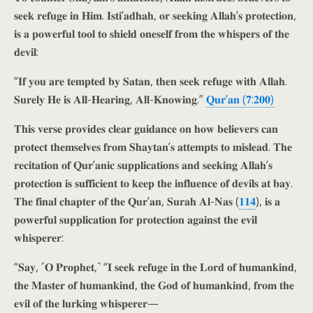
𝐬𝐞𝐞𝐤 𝐫𝐞𝐟𝐮𝐠𝐞 𝐢𝐧 𝐇𝐢𝐦. 𝐈𝐬𝐭𝐢’𝐚𝐝𝐡𝐚𝐡, 𝐨𝐫 𝐬𝐞𝐞𝐤𝐢𝐧𝐠 𝐀𝐥𝐥𝐚𝐡’𝐬 𝐩𝐫𝐨𝐭𝐞𝐜𝐭𝐢𝐨𝐧,
𝐢𝐬 𝐚 𝐩𝐨𝐰𝐞𝐫𝐟𝐮𝐥 𝐭𝐨𝐨𝐥 𝐭𝐨 𝐬𝐡𝐢𝐞𝐥𝐝 𝐨𝐧𝐞𝐬𝐞𝐥𝐟 𝐟𝐫𝐨𝐦 𝐭𝐡𝐞 𝐰𝐡𝐢𝐬𝐩𝐞𝐫𝐬 𝐨𝐟 𝐭𝐡𝐞
𝐝𝐞𝐯𝐢𝐥:
“𝐈𝐟 𝐲𝐨𝐮 𝐚𝐫𝐞 𝐭𝐞𝐦𝐩𝐭𝐞𝐝 𝐛𝐲 𝐒𝐚𝐭𝐚𝐧, 𝐭𝐡𝐞𝐧 𝐬𝐞𝐞𝐤 𝐫𝐞𝐟𝐮𝐠𝐞 𝐰𝐢𝐭𝐡 𝐀𝐥𝐥𝐚𝐡.
𝐒𝐮𝐫𝐞𝐥𝐲 𝐇𝐞 𝐢𝐬 𝐀𝐥𝐥-𝐇𝐞𝐚𝐫𝐢𝐧𝐠, 𝐀𝐥𝐥-𝐊𝐧𝐨𝐰𝐢𝐧𝐠.”
𝐐𝐮𝐫’𝐚𝐧 (𝟕:𝟐𝟎𝟎)
𝐓𝐡𝐢𝐬 𝐯𝐞𝐫𝐬𝐞 𝐩𝐫𝐨𝐯𝐢𝐝𝐞𝐬 𝐜𝐥𝐞𝐚𝐫 𝐠𝐮𝐢𝐝𝐚𝐧𝐜𝐞 𝐨𝐧 𝐡𝐨𝐰 𝐛𝐞𝐥𝐢𝐞𝐯𝐞𝐫𝐬 𝐜𝐚𝐧
𝐩𝐫𝐨𝐭𝐞𝐜𝐭 𝐭𝐡𝐞𝐦𝐬𝐞𝐥𝐯𝐞𝐬 𝐟𝐫𝐨𝐦 𝐒𝐡𝐚𝐲𝐭𝐚𝐧’𝐬 𝐚𝐭𝐭𝐞𝐦𝐩𝐭𝐬 𝐭𝐨 𝐦𝐢𝐬𝐥𝐞𝐚𝐝. 𝐓𝐡𝐞
𝐫𝐞𝐜𝐢𝐭𝐚𝐭𝐢𝐨𝐧 𝐨𝐟 𝐐𝐮𝐫’𝐚𝐧𝐢𝐜 𝐬𝐮𝐩𝐩𝐥𝐢𝐜𝐚𝐭𝐢𝐨𝐧𝐬 𝐚𝐧𝐝 𝐬𝐞𝐞𝐤𝐢𝐧𝐠 𝐀𝐥𝐥𝐚𝐡’𝐬
𝐩𝐫𝐨𝐭𝐞𝐜𝐭𝐢𝐨𝐧 𝐢𝐬 𝐬𝐮𝐟𝐟𝐢𝐜𝐢𝐞𝐧𝐭 𝐭𝐨 𝐤𝐞𝐞𝐩 𝐭𝐡𝐞 𝐢𝐧𝐟𝐥𝐮𝐞𝐧𝐜𝐞 𝐨𝐟 𝐝𝐞𝐯𝐢𝐥𝐬 𝐚𝐭 𝐛𝐚𝐲.
𝐓𝐡𝐞 𝐟𝐢𝐧𝐚𝐥 𝐜𝐡𝐚𝐩𝐭𝐞𝐫 𝐨𝐟 𝐭𝐡𝐞 𝐐𝐮𝐫’𝐚𝐧, 𝐒𝐮𝐫𝐚𝐡 𝐀𝐥-𝐍𝐚𝐬 (
𝟏𝟏𝟒
), 𝐢𝐬 𝐚
𝐩𝐨𝐰𝐞𝐫𝐟𝐮𝐥 𝐬𝐮𝐩𝐩𝐥𝐢𝐜𝐚𝐭𝐢𝐨𝐧 𝐟𝐨𝐫 𝐩𝐫𝐨𝐭𝐞𝐜𝐭𝐢𝐨𝐧 𝐚𝐠𝐚𝐢𝐧𝐬𝐭 𝐭𝐡𝐞 𝐞𝐯𝐢𝐥
𝐰𝐡𝐢𝐬𝐩𝐞𝐫𝐞𝐫:
“𝐒𝐚𝐲, ˹𝐎 𝐏𝐫𝐨𝐩𝐡𝐞𝐭,˺ “𝐈 𝐬𝐞𝐞𝐤 𝐫𝐞𝐟𝐮𝐠𝐞 𝐢𝐧 𝐭𝐡𝐞 𝐋𝐨𝐫𝐝 𝐨𝐟 𝐡𝐮𝐦𝐚𝐧𝐤𝐢𝐧𝐝,
𝐭𝐡𝐞 𝐌𝐚𝐬𝐭𝐞𝐫 𝐨𝐟 𝐡𝐮𝐦𝐚𝐧𝐤𝐢𝐧𝐝, 𝐭𝐡𝐞 𝐆𝐨𝐝 𝐨𝐟 𝐡𝐮𝐦𝐚𝐧𝐤𝐢𝐧𝐝, 𝐟𝐫𝐨𝐦 𝐭𝐡𝐞
𝐞𝐯𝐢𝐥 𝐨𝐟 𝐭𝐡𝐞 𝐥𝐮𝐫𝐤𝐢𝐧𝐠 𝐰𝐡𝐢𝐬𝐩𝐞𝐫𝐞𝐫—