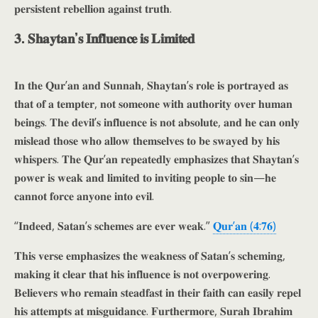
𝐩𝐞𝐫𝐬𝐢𝐬𝐭𝐞𝐧𝐭 𝐫𝐞𝐛𝐞𝐥𝐥𝐢𝐨𝐧 𝐚𝐠𝐚𝐢𝐧𝐬𝐭 𝐭𝐫𝐮𝐭𝐡.
𝟑. 𝐒𝐡𝐚𝐲𝐭𝐚𝐧’𝐬 𝐈𝐧𝐟𝐥𝐮𝐞𝐧𝐜𝐞 𝐢𝐬 𝐋𝐢𝐦𝐢𝐭𝐞𝐝
𝐈𝐧 𝐭𝐡𝐞 𝐐𝐮𝐫’𝐚𝐧 𝐚𝐧𝐝 𝐒𝐮𝐧𝐧𝐚𝐡, 𝐒𝐡𝐚𝐲𝐭𝐚𝐧’𝐬 𝐫𝐨𝐥𝐞 𝐢𝐬 𝐩𝐨𝐫𝐭𝐫𝐚𝐲𝐞𝐝 𝐚𝐬
𝐭𝐡𝐚𝐭 𝐨𝐟 𝐚 𝐭𝐞𝐦𝐩𝐭𝐞𝐫, 𝐧𝐨𝐭 𝐬𝐨𝐦𝐞𝐨𝐧𝐞 𝐰𝐢𝐭𝐡 𝐚𝐮𝐭𝐡𝐨𝐫𝐢𝐭𝐲 𝐨𝐯𝐞𝐫 𝐡𝐮𝐦𝐚𝐧
𝐛𝐞𝐢𝐧𝐠𝐬. 𝐓𝐡𝐞 𝐝𝐞𝐯𝐢𝐥’𝐬 𝐢𝐧𝐟𝐥𝐮𝐞𝐧𝐜𝐞 𝐢𝐬 𝐧𝐨𝐭 𝐚𝐛𝐬𝐨𝐥𝐮𝐭𝐞, 𝐚𝐧𝐝 𝐡𝐞 𝐜𝐚𝐧 𝐨𝐧𝐥𝐲
𝐦𝐢𝐬𝐥𝐞𝐚𝐝 𝐭𝐡𝐨𝐬𝐞 𝐰𝐡𝐨 𝐚𝐥𝐥𝐨𝐰 𝐭𝐡𝐞𝐦𝐬𝐞𝐥𝐯𝐞𝐬 𝐭𝐨 𝐛𝐞 𝐬𝐰𝐚𝐲𝐞𝐝 𝐛𝐲 𝐡𝐢𝐬
𝐰𝐡𝐢𝐬𝐩𝐞𝐫𝐬. 𝐓𝐡𝐞 𝐐𝐮𝐫’𝐚𝐧 𝐫𝐞𝐩𝐞𝐚𝐭𝐞𝐝𝐥𝐲 𝐞𝐦𝐩𝐡𝐚𝐬𝐢𝐳𝐞𝐬 𝐭𝐡𝐚𝐭 𝐒𝐡𝐚𝐲𝐭𝐚𝐧’𝐬
𝐩𝐨𝐰𝐞𝐫 𝐢𝐬 𝐰𝐞𝐚𝐤 𝐚𝐧𝐝 𝐥𝐢𝐦𝐢𝐭𝐞𝐝 𝐭𝐨 𝐢𝐧𝐯𝐢𝐭𝐢𝐧𝐠 𝐩𝐞𝐨𝐩𝐥𝐞 𝐭𝐨 𝐬𝐢𝐧—𝐡𝐞
𝐜𝐚𝐧𝐧𝐨𝐭 𝐟𝐨𝐫𝐜𝐞 𝐚𝐧𝐲𝐨𝐧𝐞 𝐢𝐧𝐭𝐨 𝐞𝐯𝐢𝐥.
“𝐈𝐧𝐝𝐞𝐞𝐝, 𝐒𝐚𝐭𝐚𝐧’𝐬 𝐬𝐜𝐡𝐞𝐦𝐞𝐬 𝐚𝐫𝐞 𝐞𝐯𝐞𝐫 𝐰𝐞𝐚𝐤.”
𝐐𝐮𝐫’𝐚𝐧 (𝟒:𝟕𝟔)
𝐓𝐡𝐢𝐬 𝐯𝐞𝐫𝐬𝐞 𝐞𝐦𝐩𝐡𝐚𝐬𝐢𝐳𝐞𝐬 𝐭𝐡𝐞 𝐰𝐞𝐚𝐤𝐧𝐞𝐬𝐬 𝐨𝐟 𝐒𝐚𝐭𝐚𝐧’𝐬 𝐬𝐜𝐡𝐞𝐦𝐢𝐧𝐠,
𝐦𝐚𝐤𝐢𝐧𝐠 𝐢𝐭 𝐜𝐥𝐞𝐚𝐫 𝐭𝐡𝐚𝐭 𝐡𝐢𝐬 𝐢𝐧𝐟𝐥𝐮𝐞𝐧𝐜𝐞 𝐢𝐬 𝐧𝐨𝐭 𝐨𝐯𝐞𝐫𝐩𝐨𝐰𝐞𝐫𝐢𝐧𝐠.
𝐁𝐞𝐥𝐢𝐞𝐯𝐞𝐫𝐬 𝐰𝐡𝐨 𝐫𝐞𝐦𝐚𝐢𝐧 𝐬𝐭𝐞𝐚𝐝𝐟𝐚𝐬𝐭 𝐢𝐧 𝐭𝐡𝐞𝐢𝐫 𝐟𝐚𝐢𝐭𝐡 𝐜𝐚𝐧 𝐞𝐚𝐬𝐢𝐥𝐲 𝐫𝐞𝐩𝐞𝐥
𝐡𝐢𝐬 𝐚𝐭𝐭𝐞𝐦𝐩𝐭𝐬 𝐚𝐭 𝐦𝐢𝐬𝐠𝐮𝐢𝐝𝐚𝐧𝐜𝐞. 𝐅𝐮𝐫𝐭𝐡𝐞𝐫𝐦𝐨𝐫𝐞, 𝐒𝐮𝐫𝐚𝐡 𝐈𝐛𝐫𝐚𝐡𝐢𝐦