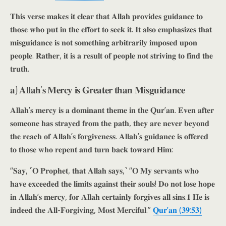
𝐓𝐡𝐢𝐬 𝐯𝐞𝐫𝐬𝐞 𝐦𝐚𝐤𝐞𝐬 𝐢𝐭 𝐜𝐥𝐞𝐚𝐫 𝐭𝐡𝐚𝐭 𝐀𝐥𝐥𝐚𝐡 𝐩𝐫𝐨𝐯𝐢𝐝𝐞𝐬 𝐠𝐮𝐢𝐝𝐚𝐧𝐜𝐞 𝐭𝐨
𝐭𝐡𝐨𝐬𝐞 𝐰𝐡𝐨 𝐩𝐮𝐭 𝐢𝐧 𝐭𝐡𝐞 𝐞𝐟𝐟𝐨𝐫𝐭 𝐭𝐨 𝐬𝐞𝐞𝐤 𝐢𝐭. 𝐈𝐭 𝐚𝐥𝐬𝐨 𝐞𝐦𝐩𝐡𝐚𝐬𝐢𝐳𝐞𝐬 𝐭𝐡𝐚𝐭
𝐦𝐢𝐬𝐠𝐮𝐢𝐝𝐚𝐧𝐜𝐞 𝐢𝐬 𝐧𝐨𝐭 𝐬𝐨𝐦𝐞𝐭𝐡𝐢𝐧𝐠 𝐚𝐫𝐛𝐢𝐭𝐫𝐚𝐫𝐢𝐥𝐲 𝐢𝐦𝐩𝐨𝐬𝐞𝐝 𝐮𝐩𝐨𝐧
𝐩𝐞𝐨𝐩𝐥𝐞. 𝐑𝐚𝐭𝐡𝐞𝐫, 𝐢𝐭 𝐢𝐬 𝐚 𝐫𝐞𝐬𝐮𝐥𝐭 𝐨𝐟 𝐩𝐞𝐨𝐩𝐥𝐞 𝐧𝐨𝐭 𝐬𝐭𝐫𝐢𝐯𝐢𝐧𝐠 𝐭𝐨 𝐟𝐢𝐧𝐝 𝐭𝐡𝐞
𝐭𝐫𝐮𝐭𝐡.
𝐚) 𝐀𝐥𝐥𝐚𝐡’𝐬 𝐌𝐞𝐫𝐜𝐲 𝐢𝐬 𝐆𝐫𝐞𝐚𝐭𝐞𝐫 𝐭𝐡𝐚𝐧 𝐌𝐢𝐬𝐠𝐮𝐢𝐝𝐚𝐧𝐜𝐞
𝐀𝐥𝐥𝐚𝐡’𝐬 𝐦𝐞𝐫𝐜𝐲 𝐢𝐬 𝐚 𝐝𝐨𝐦𝐢𝐧𝐚𝐧𝐭 𝐭𝐡𝐞𝐦𝐞 𝐢𝐧 𝐭𝐡𝐞 𝐐𝐮𝐫’𝐚𝐧. 𝐄𝐯𝐞𝐧 𝐚𝐟𝐭𝐞𝐫
𝐬𝐨𝐦𝐞𝐨𝐧𝐞 𝐡𝐚𝐬 𝐬𝐭𝐫𝐚𝐲𝐞𝐝 𝐟𝐫𝐨𝐦 𝐭𝐡𝐞 𝐩𝐚𝐭𝐡, 𝐭𝐡𝐞𝐲 𝐚𝐫𝐞 𝐧𝐞𝐯𝐞𝐫 𝐛𝐞𝐲𝐨𝐧𝐝
𝐭𝐡𝐞 𝐫𝐞𝐚𝐜𝐡 𝐨𝐟 𝐀𝐥𝐥𝐚𝐡’𝐬 𝐟𝐨𝐫𝐠𝐢𝐯𝐞𝐧𝐞𝐬𝐬. 𝐀𝐥𝐥𝐚𝐡’𝐬 𝐠𝐮𝐢𝐝𝐚𝐧𝐜𝐞 𝐢𝐬 𝐨𝐟𝐟𝐞𝐫𝐞𝐝
𝐭𝐨 𝐭𝐡𝐨𝐬𝐞 𝐰𝐡𝐨 𝐫𝐞𝐩𝐞𝐧𝐭 𝐚𝐧𝐝 𝐭𝐮𝐫𝐧 𝐛𝐚𝐜𝐤 𝐭𝐨𝐰𝐚𝐫𝐝 𝐇𝐢𝐦:
“𝐒𝐚𝐲, ˹𝐎 𝐏𝐫𝐨𝐩𝐡𝐞𝐭, 𝐭𝐡𝐚𝐭 𝐀𝐥𝐥𝐚𝐡 𝐬𝐚𝐲𝐬,˺ “𝐎 𝐌𝐲 𝐬𝐞𝐫𝐯𝐚𝐧𝐭𝐬 𝐰𝐡𝐨
𝐡𝐚𝐯𝐞 𝐞𝐱𝐜𝐞𝐞𝐝𝐞𝐝 𝐭𝐡𝐞 𝐥𝐢𝐦𝐢𝐭𝐬 𝐚𝐠𝐚𝐢𝐧𝐬𝐭 𝐭𝐡𝐞𝐢𝐫 𝐬𝐨𝐮𝐥𝐬! 𝐃𝐨 𝐧𝐨𝐭 𝐥𝐨𝐬𝐞 𝐡𝐨𝐩𝐞
𝐢𝐧 𝐀𝐥𝐥𝐚𝐡’𝐬 𝐦𝐞𝐫𝐜𝐲, 𝐟𝐨𝐫 𝐀𝐥𝐥𝐚𝐡 𝐜𝐞𝐫𝐭𝐚𝐢𝐧𝐥𝐲 𝐟𝐨𝐫𝐠𝐢𝐯𝐞𝐬 𝐚𝐥𝐥 𝐬𝐢𝐧𝐬.𝟏 𝐇𝐞 𝐢𝐬
𝐢𝐧𝐝𝐞𝐞𝐝 𝐭𝐡𝐞 𝐀𝐥𝐥-𝐅𝐨𝐫𝐠𝐢𝐯𝐢𝐧𝐠, 𝐌𝐨𝐬𝐭 𝐌𝐞𝐫𝐜𝐢𝐟𝐮𝐥.”
𝐐𝐮𝐫’𝐚𝐧 (𝟑𝟗:𝟓𝟑)