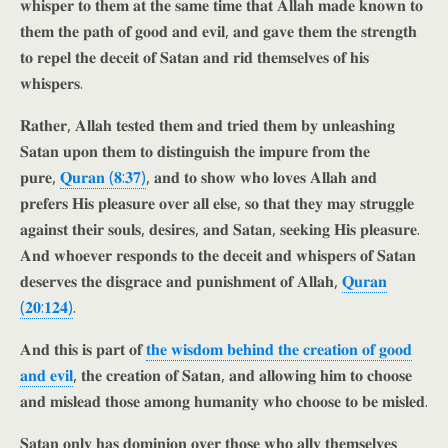
𝐰𝐡𝐢𝐬𝐩𝐞𝐫 𝐭𝐨 𝐭𝐡𝐞𝐦 𝐚𝐭 𝐭𝐡𝐞 𝐬𝐚𝐦𝐞 𝐭𝐢𝐦𝐞 𝐭𝐡𝐚𝐭 𝐀𝐥𝐥𝐚𝐡 𝐦𝐚𝐝𝐞 𝐤𝐧𝐨𝐰𝐧 𝐭𝐨
𝐭𝐡𝐞𝐦 𝐭𝐡𝐞 𝐩𝐚𝐭𝐡 𝐨𝐟 𝐠𝐨𝐨𝐝 𝐚𝐧𝐝 𝐞𝐯𝐢𝐥, 𝐚𝐧𝐝 𝐠𝐚𝐯𝐞 𝐭𝐡𝐞𝐦 𝐭𝐡𝐞 𝐬𝐭𝐫𝐞𝐧𝐠𝐭𝐡
𝐭𝐨 𝐫𝐞𝐩𝐞𝐥 𝐭𝐡𝐞 𝐝𝐞𝐜𝐞𝐢𝐭 𝐨𝐟 𝐒𝐚𝐭𝐚𝐧 𝐚𝐧𝐝 𝐫𝐢𝐝 𝐭𝐡𝐞𝐦𝐬𝐞𝐥𝐯𝐞𝐬 𝐨𝐟 𝐡𝐢𝐬
𝐰𝐡𝐢𝐬𝐩𝐞𝐫𝐬.
𝐑𝐚𝐭𝐡𝐞𝐫, 𝐀𝐥𝐥𝐚𝐡 𝐭𝐞𝐬𝐭𝐞𝐝 𝐭𝐡𝐞𝐦 𝐚𝐧𝐝 𝐭𝐫𝐢𝐞𝐝 𝐭𝐡𝐞𝐦 𝐛𝐲 𝐮𝐧𝐥𝐞𝐚𝐬𝐡𝐢𝐧𝐠
𝐒𝐚𝐭𝐚𝐧 𝐮𝐩𝐨𝐧 𝐭𝐡𝐞𝐦 𝐭𝐨 𝐝𝐢𝐬𝐭𝐢𝐧𝐠𝐮𝐢𝐬𝐡 𝐭𝐡𝐞 𝐢𝐦𝐩𝐮𝐫𝐞 𝐟𝐫𝐨𝐦 𝐭𝐡𝐞
𝐩𝐮𝐫𝐞,
𝐐𝐮𝐫𝐚𝐧 (𝟖:𝟑𝟕)
, 𝐚𝐧𝐝 𝐭𝐨 𝐬𝐡𝐨𝐰 𝐰𝐡𝐨 𝐥𝐨𝐯𝐞𝐬 𝐀𝐥𝐥𝐚𝐡 𝐚𝐧𝐝
𝐩𝐫𝐞𝐟𝐞𝐫𝐬 𝐇𝐢𝐬 𝐩𝐥𝐞𝐚𝐬𝐮𝐫𝐞 𝐨𝐯𝐞𝐫 𝐚𝐥𝐥 𝐞𝐥𝐬𝐞, 𝐬𝐨 𝐭𝐡𝐚𝐭 𝐭𝐡𝐞𝐲 𝐦𝐚𝐲 𝐬𝐭𝐫𝐮𝐠𝐠𝐥𝐞
𝐚𝐠𝐚𝐢𝐧𝐬𝐭 𝐭𝐡𝐞𝐢𝐫 𝐬𝐨𝐮𝐥𝐬, 𝐝𝐞𝐬𝐢𝐫𝐞𝐬, 𝐚𝐧𝐝 𝐒𝐚𝐭𝐚𝐧, 𝐬𝐞𝐞𝐤𝐢𝐧𝐠 𝐇𝐢𝐬 𝐩𝐥𝐞𝐚𝐬𝐮𝐫𝐞.
𝐀𝐧𝐝 𝐰𝐡𝐨𝐞𝐯𝐞𝐫 𝐫𝐞𝐬𝐩𝐨𝐧𝐝𝐬 𝐭𝐨 𝐭𝐡𝐞 𝐝𝐞𝐜𝐞𝐢𝐭 𝐚𝐧𝐝 𝐰𝐡𝐢𝐬𝐩𝐞𝐫𝐬 𝐨𝐟 𝐒𝐚𝐭𝐚𝐧
𝐝𝐞𝐬𝐞𝐫𝐯𝐞𝐬 𝐭𝐡𝐞 𝐝𝐢𝐬𝐠𝐫𝐚𝐜𝐞 𝐚𝐧𝐝 𝐩𝐮𝐧𝐢𝐬𝐡𝐦𝐞𝐧𝐭 𝐨𝐟 𝐀𝐥𝐥𝐚𝐡,
𝐐𝐮𝐫𝐚𝐧
(𝟐𝟎:𝟏𝟐𝟒)
.
𝐀𝐧𝐝 𝐭𝐡𝐢𝐬 𝐢𝐬 𝐩𝐚𝐫𝐭 𝐨𝐟
𝐭𝐡𝐞 𝐰𝐢𝐬𝐝𝐨𝐦 𝐛𝐞𝐡𝐢𝐧𝐝 𝐭𝐡𝐞 𝐜𝐫𝐞𝐚𝐭𝐢𝐨𝐧 𝐨𝐟 𝐠𝐨𝐨𝐝
𝐚𝐧𝐝 𝐞𝐯𝐢𝐥
, 𝐭𝐡𝐞 𝐜𝐫𝐞𝐚𝐭𝐢𝐨𝐧 𝐨𝐟 𝐒𝐚𝐭𝐚𝐧, 𝐚𝐧𝐝 𝐚𝐥𝐥𝐨𝐰𝐢𝐧𝐠 𝐡𝐢𝐦 𝐭𝐨 𝐜𝐡𝐨𝐨𝐬𝐞
𝐚𝐧𝐝 𝐦𝐢𝐬𝐥𝐞𝐚𝐝 𝐭𝐡𝐨𝐬𝐞 𝐚𝐦𝐨𝐧𝐠 𝐡𝐮𝐦𝐚𝐧𝐢𝐭𝐲 𝐰𝐡𝐨 𝐜𝐡𝐨𝐨𝐬𝐞 𝐭𝐨 𝐛𝐞 𝐦𝐢𝐬𝐥𝐞𝐝.
𝐒𝐚𝐭𝐚𝐧 𝐨𝐧𝐥𝐲 𝐡𝐚𝐬 𝐝𝐨𝐦𝐢𝐧𝐢𝐨𝐧 𝐨𝐯𝐞𝐫 𝐭𝐡𝐨𝐬𝐞 𝐰𝐡𝐨 𝐚𝐥𝐥𝐲 𝐭𝐡𝐞𝐦𝐬𝐞𝐥𝐯𝐞𝐬