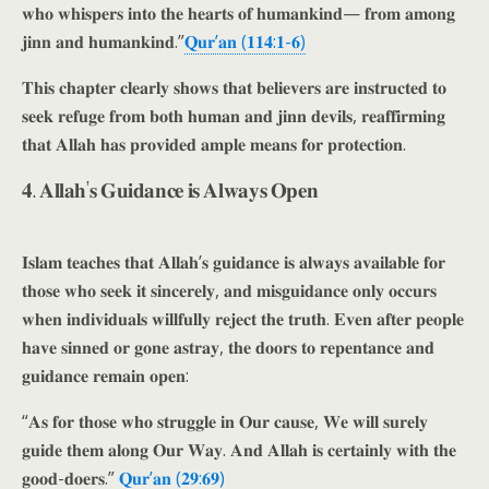
𝐰𝐡𝐨 𝐰𝐡𝐢𝐬𝐩𝐞𝐫𝐬 𝐢𝐧𝐭𝐨 𝐭𝐡𝐞 𝐡𝐞𝐚𝐫𝐭𝐬 𝐨𝐟 𝐡𝐮𝐦𝐚𝐧𝐤𝐢𝐧𝐝— 𝐟𝐫𝐨𝐦 𝐚𝐦𝐨𝐧𝐠
𝐣𝐢𝐧𝐧 𝐚𝐧𝐝 𝐡𝐮𝐦𝐚𝐧𝐤𝐢𝐧𝐝.”
𝐐𝐮𝐫’𝐚𝐧 (𝟏𝟏𝟒:𝟏-𝟔)
𝐓𝐡𝐢𝐬 𝐜𝐡𝐚𝐩𝐭𝐞𝐫 𝐜𝐥𝐞𝐚𝐫𝐥𝐲 𝐬𝐡𝐨𝐰𝐬 𝐭𝐡𝐚𝐭 𝐛𝐞𝐥𝐢𝐞𝐯𝐞𝐫𝐬 𝐚𝐫𝐞 𝐢𝐧𝐬𝐭𝐫𝐮𝐜𝐭𝐞𝐝 𝐭𝐨
𝐬𝐞𝐞𝐤 𝐫𝐞𝐟𝐮𝐠𝐞 𝐟𝐫𝐨𝐦 𝐛𝐨𝐭𝐡 𝐡𝐮𝐦𝐚𝐧 𝐚𝐧𝐝 𝐣𝐢𝐧𝐧 𝐝𝐞𝐯𝐢𝐥𝐬, 𝐫𝐞𝐚𝐟𝐟𝐢𝐫𝐦𝐢𝐧𝐠
𝐭𝐡𝐚𝐭 𝐀𝐥𝐥𝐚𝐡 𝐡𝐚𝐬 𝐩𝐫𝐨𝐯𝐢𝐝𝐞𝐝 𝐚𝐦𝐩𝐥𝐞 𝐦𝐞𝐚𝐧𝐬 𝐟𝐨𝐫 𝐩𝐫𝐨𝐭𝐞𝐜𝐭𝐢𝐨𝐧.
𝟒. 𝐀𝐥𝐥𝐚𝐡’𝐬 𝐆𝐮𝐢𝐝𝐚𝐧𝐜𝐞 𝐢𝐬 𝐀𝐥𝐰𝐚𝐲𝐬 𝐎𝐩𝐞𝐧
𝐈𝐬𝐥𝐚𝐦 𝐭𝐞𝐚𝐜𝐡𝐞𝐬 𝐭𝐡𝐚𝐭 𝐀𝐥𝐥𝐚𝐡’𝐬 𝐠𝐮𝐢𝐝𝐚𝐧𝐜𝐞 𝐢𝐬 𝐚𝐥𝐰𝐚𝐲𝐬 𝐚𝐯𝐚𝐢𝐥𝐚𝐛𝐥𝐞 𝐟𝐨𝐫
𝐭𝐡𝐨𝐬𝐞 𝐰𝐡𝐨 𝐬𝐞𝐞𝐤 𝐢𝐭 𝐬𝐢𝐧𝐜𝐞𝐫𝐞𝐥𝐲, 𝐚𝐧𝐝 𝐦𝐢𝐬𝐠𝐮𝐢𝐝𝐚𝐧𝐜𝐞 𝐨𝐧𝐥𝐲 𝐨𝐜𝐜𝐮𝐫𝐬
𝐰𝐡𝐞𝐧 𝐢𝐧𝐝𝐢𝐯𝐢𝐝𝐮𝐚𝐥𝐬 𝐰𝐢𝐥𝐥𝐟𝐮𝐥𝐥𝐲 𝐫𝐞𝐣𝐞𝐜𝐭 𝐭𝐡𝐞 𝐭𝐫𝐮𝐭𝐡. 𝐄𝐯𝐞𝐧 𝐚𝐟𝐭𝐞𝐫 𝐩𝐞𝐨𝐩𝐥𝐞
𝐡𝐚𝐯𝐞 𝐬𝐢𝐧𝐧𝐞𝐝 𝐨𝐫 𝐠𝐨𝐧𝐞 𝐚𝐬𝐭𝐫𝐚𝐲, 𝐭𝐡𝐞 𝐝𝐨𝐨𝐫𝐬 𝐭𝐨 𝐫𝐞𝐩𝐞𝐧𝐭𝐚𝐧𝐜𝐞 𝐚𝐧𝐝
𝐠𝐮𝐢𝐝𝐚𝐧𝐜𝐞 𝐫𝐞𝐦𝐚𝐢𝐧 𝐨𝐩𝐞𝐧:
“𝐀𝐬 𝐟𝐨𝐫 𝐭𝐡𝐨𝐬𝐞 𝐰𝐡𝐨 𝐬𝐭𝐫𝐮𝐠𝐠𝐥𝐞 𝐢𝐧 𝐎𝐮𝐫 𝐜𝐚𝐮𝐬𝐞, 𝐖𝐞 𝐰𝐢𝐥𝐥 𝐬𝐮𝐫𝐞𝐥𝐲
𝐠𝐮𝐢𝐝𝐞 𝐭𝐡𝐞𝐦 𝐚𝐥𝐨𝐧𝐠 𝐎𝐮𝐫 𝐖𝐚𝐲. 𝐀𝐧𝐝 𝐀𝐥𝐥𝐚𝐡 𝐢𝐬 𝐜𝐞𝐫𝐭𝐚𝐢𝐧𝐥𝐲 𝐰𝐢𝐭𝐡 𝐭𝐡𝐞
𝐠𝐨𝐨𝐝-𝐝𝐨𝐞𝐫𝐬.”
𝐐𝐮𝐫’𝐚𝐧 (𝟐𝟗:𝟔𝟗)