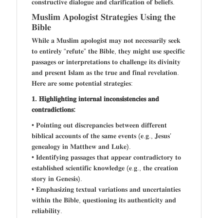
𝐜𝐨𝐧𝐬𝐭𝐫𝐮𝐜𝐭𝐢𝐯𝐞 𝐝𝐢𝐚𝐥𝐨𝐠𝐮𝐞 𝐚𝐧𝐝 𝐜𝐥𝐚𝐫𝐢𝐟𝐢𝐜𝐚𝐭𝐢𝐨𝐧 𝐨𝐟 𝐛𝐞𝐥𝐢𝐞𝐟𝐬.
𝐌𝐮𝐬𝐥𝐢𝐦 𝐀𝐩𝐨𝐥𝐨𝐠𝐢𝐬𝐭 𝐒𝐭𝐫𝐚𝐭𝐞𝐠𝐢𝐞𝐬 𝐔𝐬𝐢𝐧𝐠 𝐭𝐡𝐞
𝐁𝐢𝐛𝐥𝐞
𝐖𝐡𝐢𝐥𝐞 𝐚 𝐌𝐮𝐬𝐥𝐢𝐦 𝐚𝐩𝐨𝐥𝐨𝐠𝐢𝐬𝐭 𝐦𝐚𝐲 𝐧𝐨𝐭 𝐧𝐞𝐜𝐞𝐬𝐬𝐚𝐫𝐢𝐥𝐲 𝐬𝐞𝐞𝐤
𝐭𝐨 𝐞𝐧𝐭𝐢𝐫𝐞𝐥𝐲 “𝐫𝐞𝐟𝐮𝐭𝐞” 𝐭𝐡𝐞 𝐁𝐢𝐛𝐥𝐞, 𝐭𝐡𝐞𝐲 𝐦𝐢𝐠𝐡𝐭 𝐮𝐬𝐞 𝐬𝐩𝐞𝐜𝐢𝐟𝐢𝐜
𝐩𝐚𝐬𝐬𝐚𝐠𝐞𝐬 𝐨𝐫 𝐢𝐧𝐭𝐞𝐫𝐩𝐫𝐞𝐭𝐚𝐭𝐢𝐨𝐧𝐬 𝐭𝐨 𝐜𝐡𝐚𝐥𝐥𝐞𝐧𝐠𝐞 𝐢𝐭𝐬 𝐝𝐢𝐯𝐢𝐧𝐢𝐭𝐲
𝐚𝐧𝐝 𝐩𝐫𝐞𝐬𝐞𝐧𝐭 𝐈𝐬𝐥𝐚𝐦 𝐚𝐬 𝐭𝐡𝐞 𝐭𝐫𝐮𝐞 𝐚𝐧𝐝 𝐟𝐢𝐧𝐚𝐥 𝐫𝐞𝐯𝐞𝐥𝐚𝐭𝐢𝐨𝐧.
𝐇𝐞𝐫𝐞 𝐚𝐫𝐞 𝐬𝐨𝐦𝐞 𝐩𝐨𝐭𝐞𝐧𝐭𝐢𝐚𝐥 𝐬𝐭𝐫𝐚𝐭𝐞𝐠𝐢𝐞𝐬:
𝟏. 𝐇𝐢𝐠𝐡𝐥𝐢𝐠𝐡𝐭𝐢𝐧𝐠 𝐢𝐧𝐭𝐞𝐫𝐧𝐚𝐥 𝐢𝐧𝐜𝐨𝐧𝐬𝐢𝐬𝐭𝐞𝐧𝐜𝐢𝐞𝐬 𝐚𝐧𝐝
𝐜𝐨𝐧𝐭𝐫𝐚𝐝𝐢𝐜𝐭𝐢𝐨𝐧𝐬:
• 𝐏𝐨𝐢𝐧𝐭𝐢𝐧𝐠 𝐨𝐮𝐭 𝐝𝐢𝐬𝐜𝐫𝐞𝐩𝐚𝐧𝐜𝐢𝐞𝐬 𝐛𝐞𝐭𝐰𝐞𝐞𝐧 𝐝𝐢𝐟𝐟𝐞𝐫𝐞𝐧𝐭
𝐛𝐢𝐛𝐥𝐢𝐜𝐚𝐥 𝐚𝐜𝐜𝐨𝐮𝐧𝐭𝐬 𝐨𝐟 𝐭𝐡𝐞 𝐬𝐚𝐦𝐞 𝐞𝐯𝐞𝐧𝐭𝐬 (𝐞.𝐠., 𝐉𝐞𝐬𝐮𝐬’
𝐠𝐞𝐧𝐞𝐚𝐥𝐨𝐠𝐲 𝐢𝐧 𝐌𝐚𝐭𝐭𝐡𝐞𝐰 𝐚𝐧𝐝 𝐋𝐮𝐤𝐞).
• 𝐈𝐝𝐞𝐧𝐭𝐢𝐟𝐲𝐢𝐧𝐠 𝐩𝐚𝐬𝐬𝐚𝐠𝐞𝐬 𝐭𝐡𝐚𝐭 𝐚𝐩𝐩𝐞𝐚𝐫 𝐜𝐨𝐧𝐭𝐫𝐚𝐝𝐢𝐜𝐭𝐨𝐫𝐲 𝐭𝐨
𝐞𝐬𝐭𝐚𝐛𝐥𝐢𝐬𝐡𝐞𝐝 𝐬𝐜𝐢𝐞𝐧𝐭𝐢𝐟𝐢𝐜 𝐤𝐧𝐨𝐰𝐥𝐞𝐝𝐠𝐞 (𝐞.𝐠., 𝐭𝐡𝐞 𝐜𝐫𝐞𝐚𝐭𝐢𝐨𝐧
𝐬𝐭𝐨𝐫𝐲 𝐢𝐧 𝐆𝐞𝐧𝐞𝐬𝐢𝐬).
• 𝐄𝐦𝐩𝐡𝐚𝐬𝐢𝐳𝐢𝐧𝐠 𝐭𝐞𝐱𝐭𝐮𝐚𝐥 𝐯𝐚𝐫𝐢𝐚𝐭𝐢𝐨𝐧𝐬 𝐚𝐧𝐝 𝐮𝐧𝐜𝐞𝐫𝐭𝐚𝐢𝐧𝐭𝐢𝐞𝐬
𝐰𝐢𝐭𝐡𝐢𝐧 𝐭𝐡𝐞 𝐁𝐢𝐛𝐥𝐞, 𝐪𝐮𝐞𝐬𝐭𝐢𝐨𝐧𝐢𝐧𝐠 𝐢𝐭𝐬 𝐚𝐮𝐭𝐡𝐞𝐧𝐭𝐢𝐜𝐢𝐭𝐲 𝐚𝐧𝐝
𝐫𝐞𝐥𝐢𝐚𝐛𝐢𝐥𝐢𝐭𝐲.