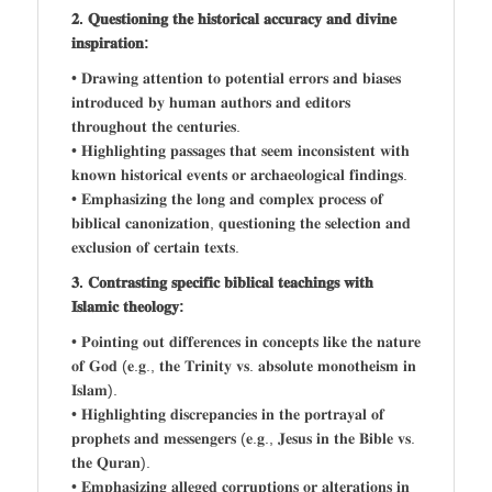
𝟐. 𝐐𝐮𝐞𝐬𝐭𝐢𝐨𝐧𝐢𝐧𝐠 𝐭𝐡𝐞 𝐡𝐢𝐬𝐭𝐨𝐫𝐢𝐜𝐚𝐥 𝐚𝐜𝐜𝐮𝐫𝐚𝐜𝐲 𝐚𝐧𝐝 𝐝𝐢𝐯𝐢𝐧𝐞
𝐢𝐧𝐬𝐩𝐢𝐫𝐚𝐭𝐢𝐨𝐧:
• 𝐃𝐫𝐚𝐰𝐢𝐧𝐠 𝐚𝐭𝐭𝐞𝐧𝐭𝐢𝐨𝐧 𝐭𝐨 𝐩𝐨𝐭𝐞𝐧𝐭𝐢𝐚𝐥 𝐞𝐫𝐫𝐨𝐫𝐬 𝐚𝐧𝐝 𝐛𝐢𝐚𝐬𝐞𝐬
𝐢𝐧𝐭𝐫𝐨𝐝𝐮𝐜𝐞𝐝 𝐛𝐲 𝐡𝐮𝐦𝐚𝐧 𝐚𝐮𝐭𝐡𝐨𝐫𝐬 𝐚𝐧𝐝 𝐞𝐝𝐢𝐭𝐨𝐫𝐬
𝐭𝐡𝐫𝐨𝐮𝐠𝐡𝐨𝐮𝐭 𝐭𝐡𝐞 𝐜𝐞𝐧𝐭𝐮𝐫𝐢𝐞𝐬.
• 𝐇𝐢𝐠𝐡𝐥𝐢𝐠𝐡𝐭𝐢𝐧𝐠 𝐩𝐚𝐬𝐬𝐚𝐠𝐞𝐬 𝐭𝐡𝐚𝐭 𝐬𝐞𝐞𝐦 𝐢𝐧𝐜𝐨𝐧𝐬𝐢𝐬𝐭𝐞𝐧𝐭 𝐰𝐢𝐭𝐡
𝐤𝐧𝐨𝐰𝐧 𝐡𝐢𝐬𝐭𝐨𝐫𝐢𝐜𝐚𝐥 𝐞𝐯𝐞𝐧𝐭𝐬 𝐨𝐫 𝐚𝐫𝐜𝐡𝐚𝐞𝐨𝐥𝐨𝐠𝐢𝐜𝐚𝐥 𝐟𝐢𝐧𝐝𝐢𝐧𝐠𝐬.
• 𝐄𝐦𝐩𝐡𝐚𝐬𝐢𝐳𝐢𝐧𝐠 𝐭𝐡𝐞 𝐥𝐨𝐧𝐠 𝐚𝐧𝐝 𝐜𝐨𝐦𝐩𝐥𝐞𝐱 𝐩𝐫𝐨𝐜𝐞𝐬𝐬 𝐨𝐟
𝐛𝐢𝐛𝐥𝐢𝐜𝐚𝐥 𝐜𝐚𝐧𝐨𝐧𝐢𝐳𝐚𝐭𝐢𝐨𝐧, 𝐪𝐮𝐞𝐬𝐭𝐢𝐨𝐧𝐢𝐧𝐠 𝐭𝐡𝐞 𝐬𝐞𝐥𝐞𝐜𝐭𝐢𝐨𝐧 𝐚𝐧𝐝
𝐞𝐱𝐜𝐥𝐮𝐬𝐢𝐨𝐧 𝐨𝐟 𝐜𝐞𝐫𝐭𝐚𝐢𝐧 𝐭𝐞𝐱𝐭𝐬.
𝟑. 𝐂𝐨𝐧𝐭𝐫𝐚𝐬𝐭𝐢𝐧𝐠 𝐬𝐩𝐞𝐜𝐢𝐟𝐢𝐜 𝐛𝐢𝐛𝐥𝐢𝐜𝐚𝐥 𝐭𝐞𝐚𝐜𝐡𝐢𝐧𝐠𝐬 𝐰𝐢𝐭𝐡
𝐈𝐬𝐥𝐚𝐦𝐢𝐜 𝐭𝐡𝐞𝐨𝐥𝐨𝐠𝐲:
• 𝐏𝐨𝐢𝐧𝐭𝐢𝐧𝐠 𝐨𝐮𝐭 𝐝𝐢𝐟𝐟𝐞𝐫𝐞𝐧𝐜𝐞𝐬 𝐢𝐧 𝐜𝐨𝐧𝐜𝐞𝐩𝐭𝐬 𝐥𝐢𝐤𝐞 𝐭𝐡𝐞 𝐧𝐚𝐭𝐮𝐫𝐞
𝐨𝐟 𝐆𝐨𝐝 (𝐞.𝐠., 𝐭𝐡𝐞 𝐓𝐫𝐢𝐧𝐢𝐭𝐲 𝐯𝐬. 𝐚𝐛𝐬𝐨𝐥𝐮𝐭𝐞 𝐦𝐨𝐧𝐨𝐭𝐡𝐞𝐢𝐬𝐦 𝐢𝐧
𝐈𝐬𝐥𝐚𝐦).
• 𝐇𝐢𝐠𝐡𝐥𝐢𝐠𝐡𝐭𝐢𝐧𝐠 𝐝𝐢𝐬𝐜𝐫𝐞𝐩𝐚𝐧𝐜𝐢𝐞𝐬 𝐢𝐧 𝐭𝐡𝐞 𝐩𝐨𝐫𝐭𝐫𝐚𝐲𝐚𝐥 𝐨𝐟
𝐩𝐫𝐨𝐩𝐡𝐞𝐭𝐬 𝐚𝐧𝐝 𝐦𝐞𝐬𝐬𝐞𝐧𝐠𝐞𝐫𝐬 (𝐞.𝐠., 𝐉𝐞𝐬𝐮𝐬 𝐢𝐧 𝐭𝐡𝐞 𝐁𝐢𝐛𝐥𝐞 𝐯𝐬.
𝐭𝐡𝐞 𝐐𝐮𝐫𝐚𝐧).
• 𝐄𝐦𝐩𝐡𝐚𝐬𝐢𝐳𝐢𝐧𝐠 𝐚𝐥𝐥𝐞𝐠𝐞𝐝 𝐜𝐨𝐫𝐫𝐮𝐩𝐭𝐢𝐨𝐧𝐬 𝐨𝐫 𝐚𝐥𝐭𝐞𝐫𝐚𝐭𝐢𝐨𝐧𝐬 𝐢𝐧