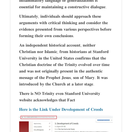
𝐢𝐧𝐟𝐥𝐚𝐦𝐦𝐚𝐭𝐨𝐫𝐲 𝐥𝐚𝐧𝐠𝐮𝐚𝐠𝐞 𝐨𝐫 𝐠𝐞𝐧𝐞𝐫𝐚𝐥𝐢𝐳𝐚𝐭𝐢𝐨𝐧𝐬 𝐢𝐬
𝐞𝐬𝐬𝐞𝐧𝐭𝐢𝐚𝐥 𝐟𝐨𝐫 𝐦𝐚𝐢𝐧𝐭𝐚𝐢𝐧𝐢𝐧𝐠 𝐚 𝐜𝐨𝐧𝐬𝐭𝐫𝐮𝐜𝐭𝐢𝐯𝐞 𝐝𝐢𝐚𝐥𝐨𝐠𝐮𝐞.
𝐔𝐥𝐭𝐢𝐦𝐚𝐭𝐞𝐥𝐲, 𝐢𝐧𝐝𝐢𝐯𝐢𝐝𝐮𝐚𝐥𝐬 𝐬𝐡𝐨𝐮𝐥𝐝 𝐚𝐩𝐩𝐫𝐨𝐚𝐜𝐡 𝐭𝐡𝐞𝐬𝐞
𝐚𝐫𝐠𝐮𝐦𝐞𝐧𝐭𝐬 𝐰𝐢𝐭𝐡 𝐜𝐫𝐢𝐭𝐢𝐜𝐚𝐥 𝐭𝐡𝐢𝐧𝐤𝐢𝐧𝐠 𝐚𝐧𝐝 𝐜𝐨𝐧𝐬𝐢𝐝𝐞𝐫 𝐭𝐡𝐞
𝐞𝐯𝐢𝐝𝐞𝐧𝐜𝐞 𝐩𝐫𝐞𝐬𝐞𝐧𝐭𝐞𝐝 𝐟𝐫𝐨𝐦 𝐯𝐚𝐫𝐢𝐨𝐮𝐬 𝐩𝐞𝐫𝐬𝐩𝐞𝐜𝐭𝐢𝐯𝐞𝐬 𝐛𝐞𝐟𝐨𝐫𝐞
𝐟𝐨𝐫𝐦𝐢𝐧𝐠 𝐭𝐡𝐞𝐢𝐫 𝐨𝐰𝐧 𝐜𝐨𝐧𝐜𝐥𝐮𝐬𝐢𝐨𝐧𝐬.
𝐀𝐧 𝐢𝐧𝐝𝐞𝐩𝐞𝐧𝐝𝐞𝐧𝐭 𝐡𝐢𝐬𝐭𝐨𝐫𝐢𝐜𝐚𝐥 𝐚𝐜𝐜𝐨𝐮𝐧𝐭, 𝐧𝐞𝐢𝐭𝐡𝐞𝐫
𝐂𝐡𝐫𝐢𝐬𝐭𝐢𝐚𝐧 𝐧𝐨𝐫 𝐈𝐬𝐥𝐚𝐦𝐢𝐜, 𝐟𝐫𝐨𝐦 𝐡𝐢𝐬𝐭𝐨𝐫𝐢𝐚𝐧𝐬 𝐚𝐭 𝐒𝐭𝐚𝐧𝐟𝐨𝐫𝐝
𝐔𝐧𝐢𝐯𝐞𝐫𝐬𝐢𝐭𝐲 𝐢𝐧 𝐭𝐡𝐞 𝐔𝐧𝐢𝐭𝐞𝐝 𝐒𝐭𝐚𝐭𝐞𝐬 𝐜𝐨𝐧𝐟𝐢𝐫𝐦𝐬 𝐭𝐡𝐚𝐭 𝐭𝐡𝐞
𝐂𝐡𝐫𝐢𝐬𝐭𝐢𝐚𝐧 𝐝𝐨𝐜𝐭𝐫𝐢𝐧𝐞 𝐨𝐟 𝐭𝐡𝐞 𝐓𝐫𝐢𝐧𝐢𝐭𝐲 𝐞𝐯𝐨𝐥𝐯𝐞𝐝 𝐨𝐯𝐞𝐫 𝐭𝐢𝐦𝐞
𝐚𝐧𝐝 𝐰𝐚𝐬 𝐧𝐨𝐭 𝐨𝐫𝐢𝐠𝐢𝐧𝐚𝐥𝐥𝐲 𝐩𝐫𝐞𝐬𝐞𝐧𝐭 𝐢𝐧 𝐭𝐡𝐞 𝐚𝐮𝐭𝐡𝐞𝐧𝐭𝐢𝐜
𝐦𝐞𝐬𝐬𝐚𝐠𝐞 𝐨𝐟 𝐭𝐡𝐞 𝐏𝐫𝐨𝐩𝐡𝐞𝐭 𝐉𝐞𝐬𝐮𝐬, 𝐬𝐨𝐧 𝐨𝐟 𝐌𝐚𝐫𝐲. 𝐈𝐭 𝐰𝐚𝐬
𝐢𝐧𝐭𝐫𝐨𝐝𝐮𝐜𝐞𝐝 𝐛𝐲 𝐭𝐡𝐞 𝐂𝐡𝐮𝐫𝐜𝐡 𝐚𝐭 𝐚 𝐥𝐚𝐭𝐞𝐫 𝐬𝐭𝐚𝐠𝐞.
𝐓𝐡𝐞𝐫𝐞 𝐢𝐬 𝐍𝐎 𝐓𝐫𝐢𝐧𝐢𝐭𝐲 𝐞𝐯𝐞𝐧 𝐒𝐭𝐚𝐧𝐟𝐨𝐫𝐝 𝐔𝐧𝐢𝐯𝐞𝐫𝐬𝐢𝐭𝐲
𝐰𝐞𝐛𝐬𝐢𝐭𝐞 𝐚𝐜𝐤𝐧𝐨𝐰𝐥𝐞𝐝𝐠𝐞𝐬 𝐭𝐡𝐚𝐭 𝐅𝐚𝐜𝐭
𝐇𝐞𝐫𝐞 𝐢𝐬 𝐭𝐡𝐞 𝐋𝐢𝐧𝐤 𝐔𝐧𝐝𝐞𝐫 𝐃𝐞𝐯𝐞𝐥𝐨𝐩𝐦𝐞𝐧𝐭 𝐨𝐟 𝐂𝐫𝐞𝐞𝐝𝐬