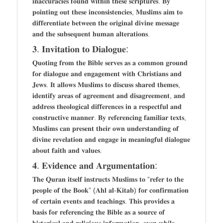
𝐢𝐧𝐚𝐜𝐜𝐮𝐫𝐚𝐜𝐢𝐞𝐬 𝐟𝐨𝐮𝐧𝐝 𝐰𝐢𝐭𝐡𝐢𝐧 𝐭𝐡𝐞𝐬𝐞 𝐬𝐜𝐫𝐢𝐩𝐭𝐮𝐫𝐞𝐬. 𝐁𝐲
𝐩𝐨𝐢𝐧𝐭𝐢𝐧𝐠 𝐨𝐮𝐭 𝐭𝐡𝐞𝐬𝐞 𝐢𝐧𝐜𝐨𝐧𝐬𝐢𝐬𝐭𝐞𝐧𝐜𝐢𝐞𝐬, 𝐌𝐮𝐬𝐥𝐢𝐦𝐬 𝐚𝐢𝐦 𝐭𝐨
𝐝𝐢𝐟𝐟𝐞𝐫𝐞𝐧𝐭𝐢𝐚𝐭𝐞 𝐛𝐞𝐭𝐰𝐞𝐞𝐧 𝐭𝐡𝐞 𝐨𝐫𝐢𝐠𝐢𝐧𝐚𝐥 𝐝𝐢𝐯𝐢𝐧𝐞 𝐦𝐞𝐬𝐬𝐚𝐠𝐞
𝐚𝐧𝐝 𝐭𝐡𝐞 𝐬𝐮𝐛𝐬𝐞𝐪𝐮𝐞𝐧𝐭 𝐡𝐮𝐦𝐚𝐧 𝐚𝐥𝐭𝐞𝐫𝐚𝐭𝐢𝐨𝐧𝐬.
𝟑. 𝐈𝐧𝐯𝐢𝐭𝐚𝐭𝐢𝐨𝐧 𝐭𝐨 𝐃𝐢𝐚𝐥𝐨𝐠𝐮𝐞:
𝐐𝐮𝐨𝐭𝐢𝐧𝐠 𝐟𝐫𝐨𝐦 𝐭𝐡𝐞 𝐁𝐢𝐛𝐥𝐞 𝐬𝐞𝐫𝐯𝐞𝐬 𝐚𝐬 𝐚 𝐜𝐨𝐦𝐦𝐨𝐧 𝐠𝐫𝐨𝐮𝐧𝐝
𝐟𝐨𝐫 𝐝𝐢𝐚𝐥𝐨𝐠𝐮𝐞 𝐚𝐧𝐝 𝐞𝐧𝐠𝐚𝐠𝐞𝐦𝐞𝐧𝐭 𝐰𝐢𝐭𝐡 𝐂𝐡𝐫𝐢𝐬𝐭𝐢𝐚𝐧𝐬 𝐚𝐧𝐝
𝐉𝐞𝐰𝐬. 𝐈𝐭 𝐚𝐥𝐥𝐨𝐰𝐬 𝐌𝐮𝐬𝐥𝐢𝐦𝐬 𝐭𝐨 𝐝𝐢𝐬𝐜𝐮𝐬𝐬 𝐬𝐡𝐚𝐫𝐞𝐝 𝐭𝐡𝐞𝐦𝐞𝐬,
𝐢𝐝𝐞𝐧𝐭𝐢𝐟𝐲 𝐚𝐫𝐞𝐚𝐬 𝐨𝐟 𝐚𝐠𝐫𝐞𝐞𝐦𝐞𝐧𝐭 𝐚𝐧𝐝 𝐝𝐢𝐬𝐚𝐠𝐫𝐞𝐞𝐦𝐞𝐧𝐭, 𝐚𝐧𝐝
𝐚𝐝𝐝𝐫𝐞𝐬𝐬 𝐭𝐡𝐞𝐨𝐥𝐨𝐠𝐢𝐜𝐚𝐥 𝐝𝐢𝐟𝐟𝐞𝐫𝐞𝐧𝐜𝐞𝐬 𝐢𝐧 𝐚 𝐫𝐞𝐬𝐩𝐞𝐜𝐭𝐟𝐮𝐥 𝐚𝐧𝐝
𝐜𝐨𝐧𝐬𝐭𝐫𝐮𝐜𝐭𝐢𝐯𝐞 𝐦𝐚𝐧𝐧𝐞𝐫. 𝐁𝐲 𝐫𝐞𝐟𝐞𝐫𝐞𝐧𝐜𝐢𝐧𝐠 𝐟𝐚𝐦𝐢𝐥𝐢𝐚𝐫 𝐭𝐞𝐱𝐭𝐬,
𝐌𝐮𝐬𝐥𝐢𝐦𝐬 𝐜𝐚𝐧 𝐩𝐫𝐞𝐬𝐞𝐧𝐭 𝐭𝐡𝐞𝐢𝐫 𝐨𝐰𝐧 𝐮𝐧𝐝𝐞𝐫𝐬𝐭𝐚𝐧𝐝𝐢𝐧𝐠 𝐨𝐟
𝐝𝐢𝐯𝐢𝐧𝐞 𝐫𝐞𝐯𝐞𝐥𝐚𝐭𝐢𝐨𝐧 𝐚𝐧𝐝 𝐞𝐧𝐠𝐚𝐠𝐞 𝐢𝐧 𝐦𝐞𝐚𝐧𝐢𝐧𝐠𝐟𝐮𝐥 𝐝𝐢𝐚𝐥𝐨𝐠𝐮𝐞
𝐚𝐛𝐨𝐮𝐭 𝐟𝐚𝐢𝐭𝐡 𝐚𝐧𝐝 𝐯𝐚𝐥𝐮𝐞𝐬.
𝟒. 𝐄𝐯𝐢𝐝𝐞𝐧𝐜𝐞 𝐚𝐧𝐝 𝐀𝐫𝐠𝐮𝐦𝐞𝐧𝐭𝐚𝐭𝐢𝐨𝐧:
𝐓𝐡𝐞 𝐐𝐮𝐫𝐚𝐧 𝐢𝐭𝐬𝐞𝐥𝐟 𝐢𝐧𝐬𝐭𝐫𝐮𝐜𝐭𝐬 𝐌𝐮𝐬𝐥𝐢𝐦𝐬 𝐭𝐨 “𝐫𝐞𝐟𝐞𝐫 𝐭𝐨 𝐭𝐡𝐞
𝐩𝐞𝐨𝐩𝐥𝐞 𝐨𝐟 𝐭𝐡𝐞 𝐁𝐨𝐨𝐤” (𝐀𝐡𝐥 𝐚𝐥-𝐊𝐢𝐭𝐚𝐛) 𝐟𝐨𝐫 𝐜𝐨𝐧𝐟𝐢𝐫𝐦𝐚𝐭𝐢𝐨𝐧
𝐨𝐟 𝐜𝐞𝐫𝐭𝐚𝐢𝐧 𝐞𝐯𝐞𝐧𝐭𝐬 𝐚𝐧𝐝 𝐭𝐞𝐚𝐜𝐡𝐢𝐧𝐠𝐬. 𝐓𝐡𝐢𝐬 𝐩𝐫𝐨𝐯𝐢𝐝𝐞𝐬 𝐚
𝐛𝐚𝐬𝐢𝐬 𝐟𝐨𝐫 𝐫𝐞𝐟𝐞𝐫𝐞𝐧𝐜𝐢𝐧𝐠 𝐭𝐡𝐞 𝐁𝐢𝐛𝐥𝐞 𝐚𝐬 𝐚 𝐬𝐨𝐮𝐫𝐜𝐞 𝐨𝐟
𝐡𝐢𝐬𝐭𝐨𝐫𝐢𝐜𝐚𝐥 𝐚𝐧𝐝 𝐫𝐞𝐥𝐢𝐠𝐢𝐨𝐮𝐬 𝐢𝐧𝐟𝐨𝐫𝐦𝐚𝐭𝐢𝐨𝐧, 𝐞𝐯𝐞𝐧 𝐰𝐡𝐢𝐥𝐞