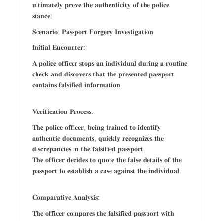
𝐮𝐥𝐭𝐢𝐦𝐚𝐭𝐞𝐥𝐲 𝐩𝐫𝐨𝐯𝐞 𝐭𝐡𝐞 𝐚𝐮𝐭𝐡𝐞𝐧𝐭𝐢𝐜𝐢𝐭𝐲 𝐨𝐟 𝐭𝐡𝐞 𝐩𝐨𝐥𝐢𝐜𝐞
𝐬𝐭𝐚𝐧𝐜𝐞:
𝐒𝐜𝐞𝐧𝐚𝐫𝐢𝐨: 𝐏𝐚𝐬𝐬𝐩𝐨𝐫𝐭 𝐅𝐨𝐫𝐠𝐞𝐫𝐲 𝐈𝐧𝐯𝐞𝐬𝐭𝐢𝐠𝐚𝐭𝐢𝐨𝐧
𝐈𝐧𝐢𝐭𝐢𝐚𝐥 𝐄𝐧𝐜𝐨𝐮𝐧𝐭𝐞𝐫:
𝐀 𝐩𝐨𝐥𝐢𝐜𝐞 𝐨𝐟𝐟𝐢𝐜𝐞𝐫 𝐬𝐭𝐨𝐩𝐬 𝐚𝐧 𝐢𝐧𝐝𝐢𝐯𝐢𝐝𝐮𝐚𝐥 𝐝𝐮𝐫𝐢𝐧𝐠 𝐚 𝐫𝐨𝐮𝐭𝐢𝐧𝐞
𝐜𝐡𝐞𝐜𝐤 𝐚𝐧𝐝 𝐝𝐢𝐬𝐜𝐨𝐯𝐞𝐫𝐬 𝐭𝐡𝐚𝐭 𝐭𝐡𝐞 𝐩𝐫𝐞𝐬𝐞𝐧𝐭𝐞𝐝 𝐩𝐚𝐬𝐬𝐩𝐨𝐫𝐭
𝐜𝐨𝐧𝐭𝐚𝐢𝐧𝐬 𝐟𝐚𝐥𝐬𝐢𝐟𝐢𝐞𝐝 𝐢𝐧𝐟𝐨𝐫𝐦𝐚𝐭𝐢𝐨𝐧.
𝐕𝐞𝐫𝐢𝐟𝐢𝐜𝐚𝐭𝐢𝐨𝐧 𝐏𝐫𝐨𝐜𝐞𝐬𝐬:
𝐓𝐡𝐞 𝐩𝐨𝐥𝐢𝐜𝐞 𝐨𝐟𝐟𝐢𝐜𝐞𝐫, 𝐛𝐞𝐢𝐧𝐠 𝐭𝐫𝐚𝐢𝐧𝐞𝐝 𝐭𝐨 𝐢𝐝𝐞𝐧𝐭𝐢𝐟𝐲
𝐚𝐮𝐭𝐡𝐞𝐧𝐭𝐢𝐜 𝐝𝐨𝐜𝐮𝐦𝐞𝐧𝐭𝐬, 𝐪𝐮𝐢𝐜𝐤𝐥𝐲 𝐫𝐞𝐜𝐨𝐠𝐧𝐢𝐳𝐞𝐬 𝐭𝐡𝐞
𝐝𝐢𝐬𝐜𝐫𝐞𝐩𝐚𝐧𝐜𝐢𝐞𝐬 𝐢𝐧 𝐭𝐡𝐞 𝐟𝐚𝐥𝐬𝐢𝐟𝐢𝐞𝐝 𝐩𝐚𝐬𝐬𝐩𝐨𝐫𝐭.
𝐓𝐡𝐞 𝐨𝐟𝐟𝐢𝐜𝐞𝐫 𝐝𝐞𝐜𝐢𝐝𝐞𝐬 𝐭𝐨 𝐪𝐮𝐨𝐭𝐞 𝐭𝐡𝐞 𝐟𝐚𝐥𝐬𝐞 𝐝𝐞𝐭𝐚𝐢𝐥𝐬 𝐨𝐟 𝐭𝐡𝐞
𝐩𝐚𝐬𝐬𝐩𝐨𝐫𝐭 𝐭𝐨 𝐞𝐬𝐭𝐚𝐛𝐥𝐢𝐬𝐡 𝐚 𝐜𝐚𝐬𝐞 𝐚𝐠𝐚𝐢𝐧𝐬𝐭 𝐭𝐡𝐞 𝐢𝐧𝐝𝐢𝐯𝐢𝐝𝐮𝐚𝐥.
𝐂𝐨𝐦𝐩𝐚𝐫𝐚𝐭𝐢𝐯𝐞 𝐀𝐧𝐚𝐥𝐲𝐬𝐢𝐬:
𝐓𝐡𝐞 𝐨𝐟𝐟𝐢𝐜𝐞𝐫 𝐜𝐨𝐦𝐩𝐚𝐫𝐞𝐬 𝐭𝐡𝐞 𝐟𝐚𝐥𝐬𝐢𝐟𝐢𝐞𝐝 𝐩𝐚𝐬𝐬𝐩𝐨𝐫𝐭 𝐰𝐢𝐭𝐡