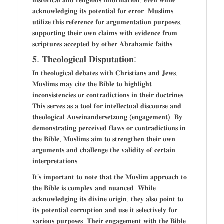
𝐚𝐜𝐤𝐧𝐨𝐰𝐥𝐞𝐝𝐠𝐢𝐧𝐠 𝐢𝐭𝐬 𝐩𝐨𝐭𝐞𝐧𝐭𝐢𝐚𝐥 𝐟𝐨𝐫 𝐞𝐫𝐫𝐨𝐫. 𝐌𝐮𝐬𝐥𝐢𝐦𝐬
𝐮𝐭𝐢𝐥𝐢𝐳𝐞 𝐭𝐡𝐢𝐬 𝐫𝐞𝐟𝐞𝐫𝐞𝐧𝐜𝐞 𝐟𝐨𝐫 𝐚𝐫𝐠𝐮𝐦𝐞𝐧𝐭𝐚𝐭𝐢𝐨𝐧 𝐩𝐮𝐫𝐩𝐨𝐬𝐞𝐬,
𝐬𝐮𝐩𝐩𝐨𝐫𝐭𝐢𝐧𝐠 𝐭𝐡𝐞𝐢𝐫 𝐨𝐰𝐧 𝐜𝐥𝐚𝐢𝐦𝐬 𝐰𝐢𝐭𝐡 𝐞𝐯𝐢𝐝𝐞𝐧𝐜𝐞 𝐟𝐫𝐨𝐦
𝐬𝐜𝐫𝐢𝐩𝐭𝐮𝐫𝐞𝐬 𝐚𝐜𝐜𝐞𝐩𝐭𝐞𝐝 𝐛𝐲 𝐨𝐭𝐡𝐞𝐫 𝐀𝐛𝐫𝐚𝐡𝐚𝐦𝐢𝐜 𝐟𝐚𝐢𝐭𝐡𝐬.
𝟓. 𝐓𝐡𝐞𝐨𝐥𝐨𝐠𝐢𝐜𝐚𝐥 𝐃𝐢𝐬𝐩𝐮𝐭𝐚𝐭𝐢𝐨𝐧:
𝐈𝐧 𝐭𝐡𝐞𝐨𝐥𝐨𝐠𝐢𝐜𝐚𝐥 𝐝𝐞𝐛𝐚𝐭𝐞𝐬 𝐰𝐢𝐭𝐡 𝐂𝐡𝐫𝐢𝐬𝐭𝐢𝐚𝐧𝐬 𝐚𝐧𝐝 𝐉𝐞𝐰𝐬,
𝐌𝐮𝐬𝐥𝐢𝐦𝐬 𝐦𝐚𝐲 𝐜𝐢𝐭𝐞 𝐭𝐡𝐞 𝐁𝐢𝐛𝐥𝐞 𝐭𝐨 𝐡𝐢𝐠𝐡𝐥𝐢𝐠𝐡𝐭
𝐢𝐧𝐜𝐨𝐧𝐬𝐢𝐬𝐭𝐞𝐧𝐜𝐢𝐞𝐬 𝐨𝐫 𝐜𝐨𝐧𝐭𝐫𝐚𝐝𝐢𝐜𝐭𝐢𝐨𝐧𝐬 𝐢𝐧 𝐭𝐡𝐞𝐢𝐫 𝐝𝐨𝐜𝐭𝐫𝐢𝐧𝐞𝐬.
𝐓𝐡𝐢𝐬 𝐬𝐞𝐫𝐯𝐞𝐬 𝐚𝐬 𝐚 𝐭𝐨𝐨𝐥 𝐟𝐨𝐫 𝐢𝐧𝐭𝐞𝐥𝐥𝐞𝐜𝐭𝐮𝐚𝐥 𝐝𝐢𝐬𝐜𝐨𝐮𝐫𝐬𝐞 𝐚𝐧𝐝
𝐭𝐡𝐞𝐨𝐥𝐨𝐠𝐢𝐜𝐚𝐥 𝐀𝐮𝐬𝐞𝐢𝐧𝐚𝐧𝐝𝐞𝐫𝐬𝐞𝐭𝐳𝐮𝐧𝐠 (𝐞𝐧𝐠𝐚𝐠𝐞𝐦𝐞𝐧𝐭). 𝐁𝐲
𝐝𝐞𝐦𝐨𝐧𝐬𝐭𝐫𝐚𝐭𝐢𝐧𝐠 𝐩𝐞𝐫𝐜𝐞𝐢𝐯𝐞𝐝 𝐟𝐥𝐚𝐰𝐬 𝐨𝐫 𝐜𝐨𝐧𝐭𝐫𝐚𝐝𝐢𝐜𝐭𝐢𝐨𝐧𝐬 𝐢𝐧
𝐭𝐡𝐞 𝐁𝐢𝐛𝐥𝐞, 𝐌𝐮𝐬𝐥𝐢𝐦𝐬 𝐚𝐢𝐦 𝐭𝐨 𝐬𝐭𝐫𝐞𝐧𝐠𝐭𝐡𝐞𝐧 𝐭𝐡𝐞𝐢𝐫 𝐨𝐰𝐧
𝐚𝐫𝐠𝐮𝐦𝐞𝐧𝐭𝐬 𝐚𝐧𝐝 𝐜𝐡𝐚𝐥𝐥𝐞𝐧𝐠𝐞 𝐭𝐡𝐞 𝐯𝐚𝐥𝐢𝐝𝐢𝐭𝐲 𝐨𝐟 𝐜𝐞𝐫𝐭𝐚𝐢𝐧
𝐢𝐧𝐭𝐞𝐫𝐩𝐫𝐞𝐭𝐚𝐭𝐢𝐨𝐧𝐬.
𝐈𝐭’𝐬 𝐢𝐦𝐩𝐨𝐫𝐭𝐚𝐧𝐭 𝐭𝐨 𝐧𝐨𝐭𝐞 𝐭𝐡𝐚𝐭 𝐭𝐡𝐞 𝐌𝐮𝐬𝐥𝐢𝐦 𝐚𝐩𝐩𝐫𝐨𝐚𝐜𝐡 𝐭𝐨
𝐭𝐡𝐞 𝐁𝐢𝐛𝐥𝐞 𝐢𝐬 𝐜𝐨𝐦𝐩𝐥𝐞𝐱 𝐚𝐧𝐝 𝐧𝐮𝐚𝐧𝐜𝐞𝐝. 𝐖𝐡𝐢𝐥𝐞
𝐚𝐜𝐤𝐧𝐨𝐰𝐥𝐞𝐝𝐠𝐢𝐧𝐠 𝐢𝐭𝐬 𝐝𝐢𝐯𝐢𝐧𝐞 𝐨𝐫𝐢𝐠𝐢𝐧, 𝐭𝐡𝐞𝐲 𝐚𝐥𝐬𝐨 𝐩𝐨𝐢𝐧𝐭 𝐭𝐨
𝐢𝐭𝐬 𝐩𝐨𝐭𝐞𝐧𝐭𝐢𝐚𝐥 𝐜𝐨𝐫𝐫𝐮𝐩𝐭𝐢𝐨𝐧 𝐚𝐧𝐝 𝐮𝐬𝐞 𝐢𝐭 𝐬𝐞𝐥𝐞𝐜𝐭𝐢𝐯𝐞𝐥𝐲 𝐟𝐨𝐫
𝐯𝐚𝐫𝐢𝐨𝐮𝐬 𝐩𝐮𝐫𝐩𝐨𝐬𝐞𝐬. 𝐓𝐡𝐞𝐢𝐫 𝐞𝐧𝐠𝐚𝐠𝐞𝐦𝐞𝐧𝐭 𝐰𝐢𝐭𝐡 𝐭𝐡𝐞 𝐁𝐢𝐛𝐥𝐞