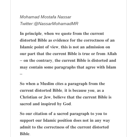
Mohamad Mostafa Nassar
Twitter:@NassarMohamadMR
𝐈𝐧 𝐩𝐫𝐢𝐧𝐜𝐢𝐩𝐥𝐞, 𝐰𝐡𝐞𝐧 𝐰𝐞 𝐪𝐮𝐨𝐭𝐞 𝐟𝐫𝐨𝐦 𝐭𝐡𝐞 𝐜𝐮𝐫𝐫𝐞𝐧𝐭
𝐝𝐢𝐬𝐭𝐨𝐫𝐭𝐞𝐝 𝐁𝐢𝐛𝐥𝐞 𝐚𝐬 𝐞𝐯𝐢𝐝𝐞𝐧𝐜𝐞 𝐟𝐨𝐫 𝐭𝐡𝐞 𝐜𝐨𝐫𝐫𝐞𝐜𝐭𝐧𝐞𝐬𝐬 𝐨𝐟 𝐚𝐧
𝐈𝐬𝐥𝐚𝐦𝐢𝐜 𝐩𝐨𝐢𝐧𝐭 𝐨𝐟 𝐯𝐢𝐞𝐰, 𝐭𝐡𝐢𝐬 𝐢𝐬 𝐧𝐨𝐭 𝐚𝐧 𝐚𝐝𝐦𝐢𝐬𝐬𝐢𝐨𝐧 𝐨𝐧
𝐨𝐮𝐫 𝐩𝐚𝐫𝐭 𝐭𝐡𝐚𝐭 𝐭𝐡𝐞 𝐜𝐮𝐫𝐫𝐞𝐧𝐭 𝐁𝐢𝐛𝐥𝐞 𝐢𝐬 𝐭𝐫𝐮𝐞 𝐨𝐫 𝐟𝐫𝐨𝐦 𝐀𝐥𝐥𝐚𝐡
– 𝐨𝐧 𝐭𝐡𝐞 𝐜𝐨𝐧𝐭𝐫𝐚𝐫𝐲, 𝐭𝐡𝐞 𝐜𝐮𝐫𝐫𝐞𝐧𝐭 𝐁𝐢𝐛𝐥𝐞 𝐢𝐬 𝐝𝐢𝐬𝐭𝐨𝐫𝐭𝐞𝐝 𝐚𝐧𝐝
𝐦𝐚𝐲 𝐜𝐨𝐧𝐭𝐚𝐢𝐧 𝐬𝐨𝐦𝐞 𝐩𝐚𝐫𝐚𝐠𝐫𝐚𝐩𝐡𝐬 𝐭𝐡𝐚𝐭 𝐚𝐠𝐫𝐞𝐞 𝐰𝐢𝐭𝐡 𝐈𝐬𝐥𝐚𝐦
–
𝐒𝐨 𝐰𝐡𝐞𝐧 𝐚 𝐌𝐮𝐬𝐥𝐢𝐦 𝐜𝐢𝐭𝐞𝐬 𝐚 𝐩𝐚𝐫𝐚𝐠𝐫𝐚𝐩𝐡 𝐟𝐫𝐨𝐦 𝐭𝐡𝐞
𝐜𝐮𝐫𝐫𝐞𝐧𝐭 𝐝𝐢𝐬𝐭𝐨𝐫𝐭𝐞𝐝 𝐁𝐢𝐛𝐥𝐞, 𝐢𝐭 𝐢𝐬 𝐛𝐞𝐜𝐚𝐮𝐬𝐞 𝐲𝐨𝐮, 𝐚𝐬 𝐚
𝐂𝐡𝐫𝐢𝐬𝐭𝐢𝐚𝐧 𝐨𝐫 𝐉𝐞𝐰, 𝐛𝐞𝐥𝐢𝐞𝐯𝐞 𝐭𝐡𝐚𝐭 𝐭𝐡𝐞 𝐜𝐮𝐫𝐫𝐞𝐧𝐭 𝐁𝐢𝐛𝐥𝐞 𝐢𝐬
𝐬𝐚𝐜𝐫𝐞𝐝 𝐚𝐧𝐝 𝐢𝐧𝐬𝐩𝐢𝐫𝐞𝐝 𝐛𝐲 𝐆𝐨𝐝.
𝐒𝐨 𝐨𝐮𝐫 𝐜𝐢𝐭𝐚𝐭𝐢𝐨𝐧 𝐨𝐟 𝐚 𝐬𝐚𝐜𝐫𝐞𝐝 𝐩𝐚𝐫𝐚𝐠𝐫𝐚𝐩𝐡 𝐭𝐨 𝐲𝐨𝐮 𝐭𝐨
𝐬𝐮𝐩𝐩𝐨𝐫𝐭 𝐨𝐮𝐫 𝐈𝐬𝐥𝐚𝐦𝐢𝐜 𝐩𝐨𝐬𝐢𝐭𝐢𝐨𝐧 𝐝𝐨𝐞𝐬 𝐧𝐨𝐭 𝐢𝐧 𝐚𝐧𝐲 𝐰𝐚𝐲
𝐚𝐝𝐦𝐢𝐭 𝐭𝐨 𝐭𝐡𝐞 𝐜𝐨𝐫𝐫𝐞𝐜𝐭𝐧𝐞𝐬𝐬 𝐨𝐟 𝐭𝐡𝐞 𝐜𝐮𝐫𝐫𝐞𝐧𝐭 𝐝𝐢𝐬𝐭𝐨𝐫𝐭𝐞𝐝
𝐁𝐢𝐛𝐥𝐞.