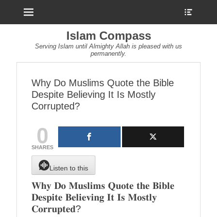
Menu
Show
Heade
Sideb
Islam Compass
Conte
Serving Islam until Almighty Allah is pleased with us
permanently.
Why Do Muslims Quote the Bible
Despite Believing It Is Mostly
Corrupted?
0
SHARES
Listen to this
𝐖𝐡𝐲 𝐃𝐨 𝐌𝐮𝐬𝐥𝐢𝐦𝐬 𝐐𝐮𝐨𝐭𝐞 𝐭𝐡𝐞 𝐁𝐢𝐛𝐥𝐞
𝐃𝐞𝐬𝐩𝐢𝐭𝐞 𝐁𝐞𝐥𝐢𝐞𝐯𝐢𝐧𝐠 𝐈𝐭 𝐈𝐬 𝐌𝐨𝐬𝐭𝐥𝐲
𝐂𝐨𝐫𝐫𝐮𝐩𝐭𝐞𝐝?