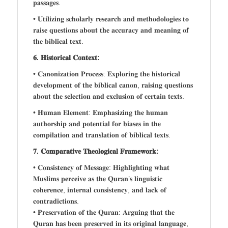
𝐩𝐚𝐬𝐬𝐚𝐠𝐞𝐬.
• 𝐔𝐭𝐢𝐥𝐢𝐳𝐢𝐧𝐠 𝐬𝐜𝐡𝐨𝐥𝐚𝐫𝐥𝐲 𝐫𝐞𝐬𝐞𝐚𝐫𝐜𝐡 𝐚𝐧𝐝 𝐦𝐞𝐭𝐡𝐨𝐝𝐨𝐥𝐨𝐠𝐢𝐞𝐬 𝐭𝐨
𝐫𝐚𝐢𝐬𝐞 𝐪𝐮𝐞𝐬𝐭𝐢𝐨𝐧𝐬 𝐚𝐛𝐨𝐮𝐭 𝐭𝐡𝐞 𝐚𝐜𝐜𝐮𝐫𝐚𝐜𝐲 𝐚𝐧𝐝 𝐦𝐞𝐚𝐧𝐢𝐧𝐠 𝐨𝐟
𝐭𝐡𝐞 𝐛𝐢𝐛𝐥𝐢𝐜𝐚𝐥 𝐭𝐞𝐱𝐭.
𝟔. 𝐇𝐢𝐬𝐭𝐨𝐫𝐢𝐜𝐚𝐥 𝐂𝐨𝐧𝐭𝐞𝐱𝐭:
• 𝐂𝐚𝐧𝐨𝐧𝐢𝐳𝐚𝐭𝐢𝐨𝐧 𝐏𝐫𝐨𝐜𝐞𝐬𝐬: 𝐄𝐱𝐩𝐥𝐨𝐫𝐢𝐧𝐠 𝐭𝐡𝐞 𝐡𝐢𝐬𝐭𝐨𝐫𝐢𝐜𝐚𝐥
𝐝𝐞𝐯𝐞𝐥𝐨𝐩𝐦𝐞𝐧𝐭 𝐨𝐟 𝐭𝐡𝐞 𝐛𝐢𝐛𝐥𝐢𝐜𝐚𝐥 𝐜𝐚𝐧𝐨𝐧, 𝐫𝐚𝐢𝐬𝐢𝐧𝐠 𝐪𝐮𝐞𝐬𝐭𝐢𝐨𝐧𝐬
𝐚𝐛𝐨𝐮𝐭 𝐭𝐡𝐞 𝐬𝐞𝐥𝐞𝐜𝐭𝐢𝐨𝐧 𝐚𝐧𝐝 𝐞𝐱𝐜𝐥𝐮𝐬𝐢𝐨𝐧 𝐨𝐟 𝐜𝐞𝐫𝐭𝐚𝐢𝐧 𝐭𝐞𝐱𝐭𝐬.
• 𝐇𝐮𝐦𝐚𝐧 𝐄𝐥𝐞𝐦𝐞𝐧𝐭: 𝐄𝐦𝐩𝐡𝐚𝐬𝐢𝐳𝐢𝐧𝐠 𝐭𝐡𝐞 𝐡𝐮𝐦𝐚𝐧
𝐚𝐮𝐭𝐡𝐨𝐫𝐬𝐡𝐢𝐩 𝐚𝐧𝐝 𝐩𝐨𝐭𝐞𝐧𝐭𝐢𝐚𝐥 𝐟𝐨𝐫 𝐛𝐢𝐚𝐬𝐞𝐬 𝐢𝐧 𝐭𝐡𝐞
𝐜𝐨𝐦𝐩𝐢𝐥𝐚𝐭𝐢𝐨𝐧 𝐚𝐧𝐝 𝐭𝐫𝐚𝐧𝐬𝐥𝐚𝐭𝐢𝐨𝐧 𝐨𝐟 𝐛𝐢𝐛𝐥𝐢𝐜𝐚𝐥 𝐭𝐞𝐱𝐭𝐬.
𝟕. 𝐂𝐨𝐦𝐩𝐚𝐫𝐚𝐭𝐢𝐯𝐞 𝐓𝐡𝐞𝐨𝐥𝐨𝐠𝐢𝐜𝐚𝐥 𝐅𝐫𝐚𝐦𝐞𝐰𝐨𝐫𝐤:
• 𝐂𝐨𝐧𝐬𝐢𝐬𝐭𝐞𝐧𝐜𝐲 𝐨𝐟 𝐌𝐞𝐬𝐬𝐚𝐠𝐞: 𝐇𝐢𝐠𝐡𝐥𝐢𝐠𝐡𝐭𝐢𝐧𝐠 𝐰𝐡𝐚𝐭
𝐌𝐮𝐬𝐥𝐢𝐦𝐬 𝐩𝐞𝐫𝐜𝐞𝐢𝐯𝐞 𝐚𝐬 𝐭𝐡𝐞 𝐐𝐮𝐫𝐚𝐧’𝐬 𝐥𝐢𝐧𝐠𝐮𝐢𝐬𝐭𝐢𝐜
𝐜𝐨𝐡𝐞𝐫𝐞𝐧𝐜𝐞, 𝐢𝐧𝐭𝐞𝐫𝐧𝐚𝐥 𝐜𝐨𝐧𝐬𝐢𝐬𝐭𝐞𝐧𝐜𝐲, 𝐚𝐧𝐝 𝐥𝐚𝐜𝐤 𝐨𝐟
𝐜𝐨𝐧𝐭𝐫𝐚𝐝𝐢𝐜𝐭𝐢𝐨𝐧𝐬.
• 𝐏𝐫𝐞𝐬𝐞𝐫𝐯𝐚𝐭𝐢𝐨𝐧 𝐨𝐟 𝐭𝐡𝐞 𝐐𝐮𝐫𝐚𝐧: 𝐀𝐫𝐠𝐮𝐢𝐧𝐠 𝐭𝐡𝐚𝐭 𝐭𝐡𝐞
𝐐𝐮𝐫𝐚𝐧 𝐡𝐚𝐬 𝐛𝐞𝐞𝐧 𝐩𝐫𝐞𝐬𝐞𝐫𝐯𝐞𝐝 𝐢𝐧 𝐢𝐭𝐬 𝐨𝐫𝐢𝐠𝐢𝐧𝐚𝐥 𝐥𝐚𝐧𝐠𝐮𝐚𝐠𝐞,