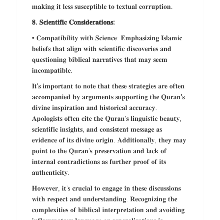
𝐦𝐚𝐤𝐢𝐧𝐠 𝐢𝐭 𝐥𝐞𝐬𝐬 𝐬𝐮𝐬𝐜𝐞𝐩𝐭𝐢𝐛𝐥𝐞 𝐭𝐨 𝐭𝐞𝐱𝐭𝐮𝐚𝐥 𝐜𝐨𝐫𝐫𝐮𝐩𝐭𝐢𝐨𝐧.
𝟖. 𝐒𝐜𝐢𝐞𝐧𝐭𝐢𝐟𝐢𝐜 𝐂𝐨𝐧𝐬𝐢𝐝𝐞𝐫𝐚𝐭𝐢𝐨𝐧𝐬:
• 𝐂𝐨𝐦𝐩𝐚𝐭𝐢𝐛𝐢𝐥𝐢𝐭𝐲 𝐰𝐢𝐭𝐡 𝐒𝐜𝐢𝐞𝐧𝐜𝐞: 𝐄𝐦𝐩𝐡𝐚𝐬𝐢𝐳𝐢𝐧𝐠 𝐈𝐬𝐥𝐚𝐦𝐢𝐜
𝐛𝐞𝐥𝐢𝐞𝐟𝐬 𝐭𝐡𝐚𝐭 𝐚𝐥𝐢𝐠𝐧 𝐰𝐢𝐭𝐡 𝐬𝐜𝐢𝐞𝐧𝐭𝐢𝐟𝐢𝐜 𝐝𝐢𝐬𝐜𝐨𝐯𝐞𝐫𝐢𝐞𝐬 𝐚𝐧𝐝
𝐪𝐮𝐞𝐬𝐭𝐢𝐨𝐧𝐢𝐧𝐠 𝐛𝐢𝐛𝐥𝐢𝐜𝐚𝐥 𝐧𝐚𝐫𝐫𝐚𝐭𝐢𝐯𝐞𝐬 𝐭𝐡𝐚𝐭 𝐦𝐚𝐲 𝐬𝐞𝐞𝐦
𝐢𝐧𝐜𝐨𝐦𝐩𝐚𝐭𝐢𝐛𝐥𝐞.
𝐈𝐭’𝐬 𝐢𝐦𝐩𝐨𝐫𝐭𝐚𝐧𝐭 𝐭𝐨 𝐧𝐨𝐭𝐞 𝐭𝐡𝐚𝐭 𝐭𝐡𝐞𝐬𝐞 𝐬𝐭𝐫𝐚𝐭𝐞𝐠𝐢𝐞𝐬 𝐚𝐫𝐞 𝐨𝐟𝐭𝐞𝐧
𝐚𝐜𝐜𝐨𝐦𝐩𝐚𝐧𝐢𝐞𝐝 𝐛𝐲 𝐚𝐫𝐠𝐮𝐦𝐞𝐧𝐭𝐬 𝐬𝐮𝐩𝐩𝐨𝐫𝐭𝐢𝐧𝐠 𝐭𝐡𝐞 𝐐𝐮𝐫𝐚𝐧’𝐬
𝐝𝐢𝐯𝐢𝐧𝐞 𝐢𝐧𝐬𝐩𝐢𝐫𝐚𝐭𝐢𝐨𝐧 𝐚𝐧𝐝 𝐡𝐢𝐬𝐭𝐨𝐫𝐢𝐜𝐚𝐥 𝐚𝐜𝐜𝐮𝐫𝐚𝐜𝐲.
𝐀𝐩𝐨𝐥𝐨𝐠𝐢𝐬𝐭𝐬 𝐨𝐟𝐭𝐞𝐧 𝐜𝐢𝐭𝐞 𝐭𝐡𝐞 𝐐𝐮𝐫𝐚𝐧’𝐬 𝐥𝐢𝐧𝐠𝐮𝐢𝐬𝐭𝐢𝐜 𝐛𝐞𝐚𝐮𝐭𝐲,
𝐬𝐜𝐢𝐞𝐧𝐭𝐢𝐟𝐢𝐜 𝐢𝐧𝐬𝐢𝐠𝐡𝐭𝐬, 𝐚𝐧𝐝 𝐜𝐨𝐧𝐬𝐢𝐬𝐭𝐞𝐧𝐭 𝐦𝐞𝐬𝐬𝐚𝐠𝐞 𝐚𝐬
𝐞𝐯𝐢𝐝𝐞𝐧𝐜𝐞 𝐨𝐟 𝐢𝐭𝐬 𝐝𝐢𝐯𝐢𝐧𝐞 𝐨𝐫𝐢𝐠𝐢𝐧. 𝐀𝐝𝐝𝐢𝐭𝐢𝐨𝐧𝐚𝐥𝐥𝐲, 𝐭𝐡𝐞𝐲 𝐦𝐚𝐲
𝐩𝐨𝐢𝐧𝐭 𝐭𝐨 𝐭𝐡𝐞 𝐐𝐮𝐫𝐚𝐧’𝐬 𝐩𝐫𝐞𝐬𝐞𝐫𝐯𝐚𝐭𝐢𝐨𝐧 𝐚𝐧𝐝 𝐥𝐚𝐜𝐤 𝐨𝐟
𝐢𝐧𝐭𝐞𝐫𝐧𝐚𝐥 𝐜𝐨𝐧𝐭𝐫𝐚𝐝𝐢𝐜𝐭𝐢𝐨𝐧𝐬 𝐚𝐬 𝐟𝐮𝐫𝐭𝐡𝐞𝐫 𝐩𝐫𝐨𝐨𝐟 𝐨𝐟 𝐢𝐭𝐬
𝐚𝐮𝐭𝐡𝐞𝐧𝐭𝐢𝐜𝐢𝐭𝐲.
𝐇𝐨𝐰𝐞𝐯𝐞𝐫, 𝐢𝐭’𝐬 𝐜𝐫𝐮𝐜𝐢𝐚𝐥 𝐭𝐨 𝐞𝐧𝐠𝐚𝐠𝐞 𝐢𝐧 𝐭𝐡𝐞𝐬𝐞 𝐝𝐢𝐬𝐜𝐮𝐬𝐬𝐢𝐨𝐧𝐬
𝐰𝐢𝐭𝐡 𝐫𝐞𝐬𝐩𝐞𝐜𝐭 𝐚𝐧𝐝 𝐮𝐧𝐝𝐞𝐫𝐬𝐭𝐚𝐧𝐝𝐢𝐧𝐠. 𝐑𝐞𝐜𝐨𝐠𝐧𝐢𝐳𝐢𝐧𝐠 𝐭𝐡𝐞
𝐜𝐨𝐦𝐩𝐥𝐞𝐱𝐢𝐭𝐢𝐞𝐬 𝐨𝐟 𝐛𝐢𝐛𝐥𝐢𝐜𝐚𝐥 𝐢𝐧𝐭𝐞𝐫𝐩𝐫𝐞𝐭𝐚𝐭𝐢𝐨𝐧 𝐚𝐧𝐝 𝐚𝐯𝐨𝐢𝐝𝐢𝐧𝐠