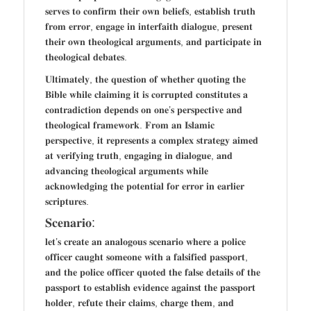
𝐬𝐞𝐫𝐯𝐞𝐬 𝐭𝐨 𝐜𝐨𝐧𝐟𝐢𝐫𝐦 𝐭𝐡𝐞𝐢𝐫 𝐨𝐰𝐧 𝐛𝐞𝐥𝐢𝐞𝐟𝐬, 𝐞𝐬𝐭𝐚𝐛𝐥𝐢𝐬𝐡 𝐭𝐫𝐮𝐭𝐡
𝐟𝐫𝐨𝐦 𝐞𝐫𝐫𝐨𝐫, 𝐞𝐧𝐠𝐚𝐠𝐞 𝐢𝐧 𝐢𝐧𝐭𝐞𝐫𝐟𝐚𝐢𝐭𝐡 𝐝𝐢𝐚𝐥𝐨𝐠𝐮𝐞, 𝐩𝐫𝐞𝐬𝐞𝐧𝐭
𝐭𝐡𝐞𝐢𝐫 𝐨𝐰𝐧 𝐭𝐡𝐞𝐨𝐥𝐨𝐠𝐢𝐜𝐚𝐥 𝐚𝐫𝐠𝐮𝐦𝐞𝐧𝐭𝐬, 𝐚𝐧𝐝 𝐩𝐚𝐫𝐭𝐢𝐜𝐢𝐩𝐚𝐭𝐞 𝐢𝐧
𝐭𝐡𝐞𝐨𝐥𝐨𝐠𝐢𝐜𝐚𝐥 𝐝𝐞𝐛𝐚𝐭𝐞𝐬.
𝐔𝐥𝐭𝐢𝐦𝐚𝐭𝐞𝐥𝐲, 𝐭𝐡𝐞 𝐪𝐮𝐞𝐬𝐭𝐢𝐨𝐧 𝐨𝐟 𝐰𝐡𝐞𝐭𝐡𝐞𝐫 𝐪𝐮𝐨𝐭𝐢𝐧𝐠 𝐭𝐡𝐞
𝐁𝐢𝐛𝐥𝐞 𝐰𝐡𝐢𝐥𝐞 𝐜𝐥𝐚𝐢𝐦𝐢𝐧𝐠 𝐢𝐭 𝐢𝐬 𝐜𝐨𝐫𝐫𝐮𝐩𝐭𝐞𝐝 𝐜𝐨𝐧𝐬𝐭𝐢𝐭𝐮𝐭𝐞𝐬 𝐚
𝐜𝐨𝐧𝐭𝐫𝐚𝐝𝐢𝐜𝐭𝐢𝐨𝐧 𝐝𝐞𝐩𝐞𝐧𝐝𝐬 𝐨𝐧 𝐨𝐧𝐞’𝐬 𝐩𝐞𝐫𝐬𝐩𝐞𝐜𝐭𝐢𝐯𝐞 𝐚𝐧𝐝
𝐭𝐡𝐞𝐨𝐥𝐨𝐠𝐢𝐜𝐚𝐥 𝐟𝐫𝐚𝐦𝐞𝐰𝐨𝐫𝐤. 𝐅𝐫𝐨𝐦 𝐚𝐧 𝐈𝐬𝐥𝐚𝐦𝐢𝐜
𝐩𝐞𝐫𝐬𝐩𝐞𝐜𝐭𝐢𝐯𝐞, 𝐢𝐭 𝐫𝐞𝐩𝐫𝐞𝐬𝐞𝐧𝐭𝐬 𝐚 𝐜𝐨𝐦𝐩𝐥𝐞𝐱 𝐬𝐭𝐫𝐚𝐭𝐞𝐠𝐲 𝐚𝐢𝐦𝐞𝐝
𝐚𝐭 𝐯𝐞𝐫𝐢𝐟𝐲𝐢𝐧𝐠 𝐭𝐫𝐮𝐭𝐡, 𝐞𝐧𝐠𝐚𝐠𝐢𝐧𝐠 𝐢𝐧 𝐝𝐢𝐚𝐥𝐨𝐠𝐮𝐞, 𝐚𝐧𝐝
𝐚𝐝𝐯𝐚𝐧𝐜𝐢𝐧𝐠 𝐭𝐡𝐞𝐨𝐥𝐨𝐠𝐢𝐜𝐚𝐥 𝐚𝐫𝐠𝐮𝐦𝐞𝐧𝐭𝐬 𝐰𝐡𝐢𝐥𝐞
𝐚𝐜𝐤𝐧𝐨𝐰𝐥𝐞𝐝𝐠𝐢𝐧𝐠 𝐭𝐡𝐞 𝐩𝐨𝐭𝐞𝐧𝐭𝐢𝐚𝐥 𝐟𝐨𝐫 𝐞𝐫𝐫𝐨𝐫 𝐢𝐧 𝐞𝐚𝐫𝐥𝐢𝐞𝐫
𝐬𝐜𝐫𝐢𝐩𝐭𝐮𝐫𝐞𝐬.
𝐒𝐜𝐞𝐧𝐚𝐫𝐢𝐨:
𝐥𝐞𝐭’𝐬 𝐜𝐫𝐞𝐚𝐭𝐞 𝐚𝐧 𝐚𝐧𝐚𝐥𝐨𝐠𝐨𝐮𝐬 𝐬𝐜𝐞𝐧𝐚𝐫𝐢𝐨 𝐰𝐡𝐞𝐫𝐞 𝐚 𝐩𝐨𝐥𝐢𝐜𝐞
𝐨𝐟𝐟𝐢𝐜𝐞𝐫 𝐜𝐚𝐮𝐠𝐡𝐭 𝐬𝐨𝐦𝐞𝐨𝐧𝐞 𝐰𝐢𝐭𝐡 𝐚 𝐟𝐚𝐥𝐬𝐢𝐟𝐢𝐞𝐝 𝐩𝐚𝐬𝐬𝐩𝐨𝐫𝐭,
𝐚𝐧𝐝 𝐭𝐡𝐞 𝐩𝐨𝐥𝐢𝐜𝐞 𝐨𝐟𝐟𝐢𝐜𝐞𝐫 𝐪𝐮𝐨𝐭𝐞𝐝 𝐭𝐡𝐞 𝐟𝐚𝐥𝐬𝐞 𝐝𝐞𝐭𝐚𝐢𝐥𝐬 𝐨𝐟 𝐭𝐡𝐞
𝐩𝐚𝐬𝐬𝐩𝐨𝐫𝐭 𝐭𝐨 𝐞𝐬𝐭𝐚𝐛𝐥𝐢𝐬𝐡 𝐞𝐯𝐢𝐝𝐞𝐧𝐜𝐞 𝐚𝐠𝐚𝐢𝐧𝐬𝐭 𝐭𝐡𝐞 𝐩𝐚𝐬𝐬𝐩𝐨𝐫𝐭
𝐡𝐨𝐥𝐝𝐞𝐫, 𝐫𝐞𝐟𝐮𝐭𝐞 𝐭𝐡𝐞𝐢𝐫 𝐜𝐥𝐚𝐢𝐦𝐬, 𝐜𝐡𝐚𝐫𝐠𝐞 𝐭𝐡𝐞𝐦, 𝐚𝐧𝐝