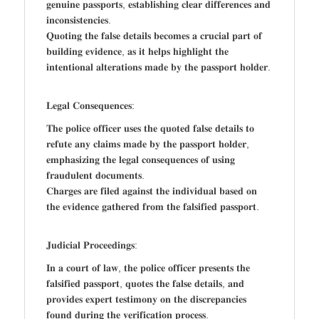
𝐠𝐞𝐧𝐮𝐢𝐧𝐞 𝐩𝐚𝐬𝐬𝐩𝐨𝐫𝐭𝐬, 𝐞𝐬𝐭𝐚𝐛𝐥𝐢𝐬𝐡𝐢𝐧𝐠 𝐜𝐥𝐞𝐚𝐫 𝐝𝐢𝐟𝐟𝐞𝐫𝐞𝐧𝐜𝐞𝐬 𝐚𝐧𝐝
𝐢𝐧𝐜𝐨𝐧𝐬𝐢𝐬𝐭𝐞𝐧𝐜𝐢𝐞𝐬.
𝐐𝐮𝐨𝐭𝐢𝐧𝐠 𝐭𝐡𝐞 𝐟𝐚𝐥𝐬𝐞 𝐝𝐞𝐭𝐚𝐢𝐥𝐬 𝐛𝐞𝐜𝐨𝐦𝐞𝐬 𝐚 𝐜𝐫𝐮𝐜𝐢𝐚𝐥 𝐩𝐚𝐫𝐭 𝐨𝐟
𝐛𝐮𝐢𝐥𝐝𝐢𝐧𝐠 𝐞𝐯𝐢𝐝𝐞𝐧𝐜𝐞, 𝐚𝐬 𝐢𝐭 𝐡𝐞𝐥𝐩𝐬 𝐡𝐢𝐠𝐡𝐥𝐢𝐠𝐡𝐭 𝐭𝐡𝐞
𝐢𝐧𝐭𝐞𝐧𝐭𝐢𝐨𝐧𝐚𝐥 𝐚𝐥𝐭𝐞𝐫𝐚𝐭𝐢𝐨𝐧𝐬 𝐦𝐚𝐝𝐞 𝐛𝐲 𝐭𝐡𝐞 𝐩𝐚𝐬𝐬𝐩𝐨𝐫𝐭 𝐡𝐨𝐥𝐝𝐞𝐫.
𝐋𝐞𝐠𝐚𝐥 𝐂𝐨𝐧𝐬𝐞𝐪𝐮𝐞𝐧𝐜𝐞𝐬:
𝐓𝐡𝐞 𝐩𝐨𝐥𝐢𝐜𝐞 𝐨𝐟𝐟𝐢𝐜𝐞𝐫 𝐮𝐬𝐞𝐬 𝐭𝐡𝐞 𝐪𝐮𝐨𝐭𝐞𝐝 𝐟𝐚𝐥𝐬𝐞 𝐝𝐞𝐭𝐚𝐢𝐥𝐬 𝐭𝐨
𝐫𝐞𝐟𝐮𝐭𝐞 𝐚𝐧𝐲 𝐜𝐥𝐚𝐢𝐦𝐬 𝐦𝐚𝐝𝐞 𝐛𝐲 𝐭𝐡𝐞 𝐩𝐚𝐬𝐬𝐩𝐨𝐫𝐭 𝐡𝐨𝐥𝐝𝐞𝐫,
𝐞𝐦𝐩𝐡𝐚𝐬𝐢𝐳𝐢𝐧𝐠 𝐭𝐡𝐞 𝐥𝐞𝐠𝐚𝐥 𝐜𝐨𝐧𝐬𝐞𝐪𝐮𝐞𝐧𝐜𝐞𝐬 𝐨𝐟 𝐮𝐬𝐢𝐧𝐠
𝐟𝐫𝐚𝐮𝐝𝐮𝐥𝐞𝐧𝐭 𝐝𝐨𝐜𝐮𝐦𝐞𝐧𝐭𝐬.
𝐂𝐡𝐚𝐫𝐠𝐞𝐬 𝐚𝐫𝐞 𝐟𝐢𝐥𝐞𝐝 𝐚𝐠𝐚𝐢𝐧𝐬𝐭 𝐭𝐡𝐞 𝐢𝐧𝐝𝐢𝐯𝐢𝐝𝐮𝐚𝐥 𝐛𝐚𝐬𝐞𝐝 𝐨𝐧
𝐭𝐡𝐞 𝐞𝐯𝐢𝐝𝐞𝐧𝐜𝐞 𝐠𝐚𝐭𝐡𝐞𝐫𝐞𝐝 𝐟𝐫𝐨𝐦 𝐭𝐡𝐞 𝐟𝐚𝐥𝐬𝐢𝐟𝐢𝐞𝐝 𝐩𝐚𝐬𝐬𝐩𝐨𝐫𝐭.
𝐉𝐮𝐝𝐢𝐜𝐢𝐚𝐥 𝐏𝐫𝐨𝐜𝐞𝐞𝐝𝐢𝐧𝐠𝐬:
𝐈𝐧 𝐚 𝐜𝐨𝐮𝐫𝐭 𝐨𝐟 𝐥𝐚𝐰, 𝐭𝐡𝐞 𝐩𝐨𝐥𝐢𝐜𝐞 𝐨𝐟𝐟𝐢𝐜𝐞𝐫 𝐩𝐫𝐞𝐬𝐞𝐧𝐭𝐬 𝐭𝐡𝐞
𝐟𝐚𝐥𝐬𝐢𝐟𝐢𝐞𝐝 𝐩𝐚𝐬𝐬𝐩𝐨𝐫𝐭, 𝐪𝐮𝐨𝐭𝐞𝐬 𝐭𝐡𝐞 𝐟𝐚𝐥𝐬𝐞 𝐝𝐞𝐭𝐚𝐢𝐥𝐬, 𝐚𝐧𝐝
𝐩𝐫𝐨𝐯𝐢𝐝𝐞𝐬 𝐞𝐱𝐩𝐞𝐫𝐭 𝐭𝐞𝐬𝐭𝐢𝐦𝐨𝐧𝐲 𝐨𝐧 𝐭𝐡𝐞 𝐝𝐢𝐬𝐜𝐫𝐞𝐩𝐚𝐧𝐜𝐢𝐞𝐬
𝐟𝐨𝐮𝐧𝐝 𝐝𝐮𝐫𝐢𝐧𝐠 𝐭𝐡𝐞 𝐯𝐞𝐫𝐢𝐟𝐢𝐜𝐚𝐭𝐢𝐨𝐧 𝐩𝐫𝐨𝐜𝐞𝐬𝐬.