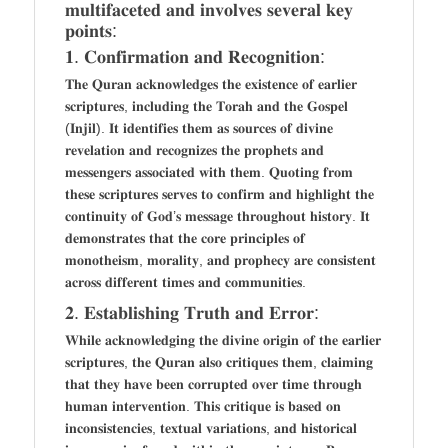
𝐦𝐮𝐥𝐭𝐢𝐟𝐚𝐜𝐞𝐭𝐞𝐝 𝐚𝐧𝐝 𝐢𝐧𝐯𝐨𝐥𝐯𝐞𝐬 𝐬𝐞𝐯𝐞𝐫𝐚𝐥 𝐤𝐞𝐲
𝐩𝐨𝐢𝐧𝐭𝐬:
𝟏. 𝐂𝐨𝐧𝐟𝐢𝐫𝐦𝐚𝐭𝐢𝐨𝐧 𝐚𝐧𝐝 𝐑𝐞𝐜𝐨𝐠𝐧𝐢𝐭𝐢𝐨𝐧:
𝐓𝐡𝐞 𝐐𝐮𝐫𝐚𝐧 𝐚𝐜𝐤𝐧𝐨𝐰𝐥𝐞𝐝𝐠𝐞𝐬 𝐭𝐡𝐞 𝐞𝐱𝐢𝐬𝐭𝐞𝐧𝐜𝐞 𝐨𝐟 𝐞𝐚𝐫𝐥𝐢𝐞𝐫
𝐬𝐜𝐫𝐢𝐩𝐭𝐮𝐫𝐞𝐬, 𝐢𝐧𝐜𝐥𝐮𝐝𝐢𝐧𝐠 𝐭𝐡𝐞 𝐓𝐨𝐫𝐚𝐡 𝐚𝐧𝐝 𝐭𝐡𝐞 𝐆𝐨𝐬𝐩𝐞𝐥
(𝐈𝐧𝐣𝐢𝐥). 𝐈𝐭 𝐢𝐝𝐞𝐧𝐭𝐢𝐟𝐢𝐞𝐬 𝐭𝐡𝐞𝐦 𝐚𝐬 𝐬𝐨𝐮𝐫𝐜𝐞𝐬 𝐨𝐟 𝐝𝐢𝐯𝐢𝐧𝐞
𝐫𝐞𝐯𝐞𝐥𝐚𝐭𝐢𝐨𝐧 𝐚𝐧𝐝 𝐫𝐞𝐜𝐨𝐠𝐧𝐢𝐳𝐞𝐬 𝐭𝐡𝐞 𝐩𝐫𝐨𝐩𝐡𝐞𝐭𝐬 𝐚𝐧𝐝
𝐦𝐞𝐬𝐬𝐞𝐧𝐠𝐞𝐫𝐬 𝐚𝐬𝐬𝐨𝐜𝐢𝐚𝐭𝐞𝐝 𝐰𝐢𝐭𝐡 𝐭𝐡𝐞𝐦. 𝐐𝐮𝐨𝐭𝐢𝐧𝐠 𝐟𝐫𝐨𝐦
𝐭𝐡𝐞𝐬𝐞 𝐬𝐜𝐫𝐢𝐩𝐭𝐮𝐫𝐞𝐬 𝐬𝐞𝐫𝐯𝐞𝐬 𝐭𝐨 𝐜𝐨𝐧𝐟𝐢𝐫𝐦 𝐚𝐧𝐝 𝐡𝐢𝐠𝐡𝐥𝐢𝐠𝐡𝐭 𝐭𝐡𝐞
𝐜𝐨𝐧𝐭𝐢𝐧𝐮𝐢𝐭𝐲 𝐨𝐟 𝐆𝐨𝐝’𝐬 𝐦𝐞𝐬𝐬𝐚𝐠𝐞 𝐭𝐡𝐫𝐨𝐮𝐠𝐡𝐨𝐮𝐭 𝐡𝐢𝐬𝐭𝐨𝐫𝐲. 𝐈𝐭
𝐝𝐞𝐦𝐨𝐧𝐬𝐭𝐫𝐚𝐭𝐞𝐬 𝐭𝐡𝐚𝐭 𝐭𝐡𝐞 𝐜𝐨𝐫𝐞 𝐩𝐫𝐢𝐧𝐜𝐢𝐩𝐥𝐞𝐬 𝐨𝐟
𝐦𝐨𝐧𝐨𝐭𝐡𝐞𝐢𝐬𝐦, 𝐦𝐨𝐫𝐚𝐥𝐢𝐭𝐲, 𝐚𝐧𝐝 𝐩𝐫𝐨𝐩𝐡𝐞𝐜𝐲 𝐚𝐫𝐞 𝐜𝐨𝐧𝐬𝐢𝐬𝐭𝐞𝐧𝐭
𝐚𝐜𝐫𝐨𝐬𝐬 𝐝𝐢𝐟𝐟𝐞𝐫𝐞𝐧𝐭 𝐭𝐢𝐦𝐞𝐬 𝐚𝐧𝐝 𝐜𝐨𝐦𝐦𝐮𝐧𝐢𝐭𝐢𝐞𝐬.
𝟐. 𝐄𝐬𝐭𝐚𝐛𝐥𝐢𝐬𝐡𝐢𝐧𝐠 𝐓𝐫𝐮𝐭𝐡 𝐚𝐧𝐝 𝐄𝐫𝐫𝐨𝐫:
𝐖𝐡𝐢𝐥𝐞 𝐚𝐜𝐤𝐧𝐨𝐰𝐥𝐞𝐝𝐠𝐢𝐧𝐠 𝐭𝐡𝐞 𝐝𝐢𝐯𝐢𝐧𝐞 𝐨𝐫𝐢𝐠𝐢𝐧 𝐨𝐟 𝐭𝐡𝐞 𝐞𝐚𝐫𝐥𝐢𝐞𝐫
𝐬𝐜𝐫𝐢𝐩𝐭𝐮𝐫𝐞𝐬, 𝐭𝐡𝐞 𝐐𝐮𝐫𝐚𝐧 𝐚𝐥𝐬𝐨 𝐜𝐫𝐢𝐭𝐢𝐪𝐮𝐞𝐬 𝐭𝐡𝐞𝐦, 𝐜𝐥𝐚𝐢𝐦𝐢𝐧𝐠
𝐭𝐡𝐚𝐭 𝐭𝐡𝐞𝐲 𝐡𝐚𝐯𝐞 𝐛𝐞𝐞𝐧 𝐜𝐨𝐫𝐫𝐮𝐩𝐭𝐞𝐝 𝐨𝐯𝐞𝐫 𝐭𝐢𝐦𝐞 𝐭𝐡𝐫𝐨𝐮𝐠𝐡
𝐡𝐮𝐦𝐚𝐧 𝐢𝐧𝐭𝐞𝐫𝐯𝐞𝐧𝐭𝐢𝐨𝐧. 𝐓𝐡𝐢𝐬 𝐜𝐫𝐢𝐭𝐢𝐪𝐮𝐞 𝐢𝐬 𝐛𝐚𝐬𝐞𝐝 𝐨𝐧
𝐢𝐧𝐜𝐨𝐧𝐬𝐢𝐬𝐭𝐞𝐧𝐜𝐢𝐞𝐬, 𝐭𝐞𝐱𝐭𝐮𝐚𝐥 𝐯𝐚𝐫𝐢𝐚𝐭𝐢𝐨𝐧𝐬, 𝐚𝐧𝐝 𝐡𝐢𝐬𝐭𝐨𝐫𝐢𝐜𝐚𝐥