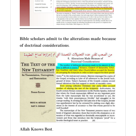
𝐁𝐢𝐛𝐥𝐞 𝐬𝐜𝐡𝐨𝐥𝐚𝐫𝐬 𝐚𝐝𝐦𝐢𝐭 𝐭𝐨 𝐭𝐡𝐞 𝐚𝐥𝐭𝐞𝐫𝐚𝐭𝐢𝐨𝐧𝐬 𝐦𝐚𝐝𝐞 𝐛𝐞𝐜𝐚𝐮𝐬𝐞
𝐨𝐟 𝐝𝐨𝐜𝐭𝐫𝐢𝐧𝐚𝐥 𝐜𝐨𝐧𝐬𝐢𝐝𝐞𝐫𝐚𝐭𝐢𝐨𝐧𝐬.
𝐀𝐥𝐥𝐚𝐡 𝐊𝐧𝐨𝐰𝐬 𝐁𝐞𝐬𝐭.