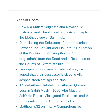
Recent Posts
How Did Sufism Originate and Develop? A
Historical and Theological Study According to
the Methodology of Sunni Islam
Demolishing the Delusions of Intermediaries
Between the Servant and His Lord: A Refutation
of the Doctrine of Seeking Rescue “al-
istighathah” from the Dead and a Response to
the Doubts of Extremist Sufis
Ten signs of goodness for which it may be
hoped that their possessor is close to Allah
despite shortcomings and sins.
A Salafi-Athari Refutation of Alleged Qur’anic
Loss in Sahih Muslim 1050: Abu Musa al-
Ash‘ari’s Report, Abrogated Recitation, and the
Preservation of the Uthmanic Codex
Matthew 5:32 on Trial: A Comprehensive