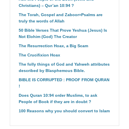
Christians) – Qur’an 10:94 ?
The Torah, Gospel and Zaboor=Psalms are
truly the words of Allah
50 Bible Verses That Prove Yeshua (Jesus) Is
Not Elohim (God) The Creator
The Resurrection Hoax, a Big Scam
The Crucifixion Hoax
The folly things of God and Yahweh attributes
described by Blasphemous Bible.
BIBLE IS CORRUPTED : PROOF FROM QURAN
!
Does Quran 10:94 order Muslims, to ask
People of Book if they are in doubt ?
100 Reasons why you should convert to Islam