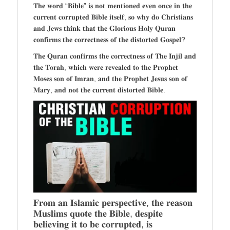
𝐓𝐡𝐞 𝐰𝐨𝐫𝐝 “𝐁𝐢𝐛𝐥𝐞” 𝐢𝐬 𝐧𝐨𝐭 𝐦𝐞𝐧𝐭𝐢𝐨𝐧𝐞𝐝 𝐞𝐯𝐞𝐧 𝐨𝐧𝐜𝐞 𝐢𝐧 𝐭𝐡𝐞
𝐜𝐮𝐫𝐫𝐞𝐧𝐭 𝐜𝐨𝐫𝐫𝐮𝐩𝐭𝐞𝐝 𝐁𝐢𝐛𝐥𝐞 𝐢𝐭𝐬𝐞𝐥𝐟, 𝐬𝐨 𝐰𝐡𝐲 𝐝𝐨 𝐂𝐡𝐫𝐢𝐬𝐭𝐢𝐚𝐧𝐬
𝐚𝐧𝐝 𝐉𝐞𝐰𝐬 𝐭𝐡𝐢𝐧𝐤 𝐭𝐡𝐚𝐭 𝐭𝐡𝐞 𝐆𝐥𝐨𝐫𝐢𝐨𝐮𝐬 𝐇𝐨𝐥𝐲 𝐐𝐮𝐫𝐚𝐧
𝐜𝐨𝐧𝐟𝐢𝐫𝐦𝐬 𝐭𝐡𝐞 𝐜𝐨𝐫𝐫𝐞𝐜𝐭𝐧𝐞𝐬𝐬 𝐨𝐟 𝐭𝐡𝐞 𝐝𝐢𝐬𝐭𝐨𝐫𝐭𝐞𝐝 𝐆𝐨𝐬𝐩𝐞𝐥?
𝐓𝐡𝐞 𝐐𝐮𝐫𝐚𝐧 𝐜𝐨𝐧𝐟𝐢𝐫𝐦𝐬 𝐭𝐡𝐞 𝐜𝐨𝐫𝐫𝐞𝐜𝐭𝐧𝐞𝐬𝐬 𝐨𝐟 𝐓𝐡𝐞 𝐈𝐧𝐣𝐢𝐥 𝐚𝐧𝐝
𝐭𝐡𝐞 𝐓𝐨𝐫𝐚𝐡, 𝐰𝐡𝐢𝐜𝐡 𝐰𝐞𝐫𝐞 𝐫𝐞𝐯𝐞𝐚𝐥𝐞𝐝 𝐭𝐨 𝐭𝐡𝐞 𝐏𝐫𝐨𝐩𝐡𝐞𝐭
𝐌𝐨𝐬𝐞𝐬 𝐬𝐨𝐧 𝐨𝐟 𝐈𝐦𝐫𝐚𝐧, 𝐚𝐧𝐝 𝐭𝐡𝐞 𝐏𝐫𝐨𝐩𝐡𝐞𝐭 𝐉𝐞𝐬𝐮𝐬 𝐬𝐨𝐧 𝐨𝐟
𝐌𝐚𝐫𝐲, 𝐚𝐧𝐝 𝐧𝐨𝐭 𝐭𝐡𝐞 𝐜𝐮𝐫𝐫𝐞𝐧𝐭 𝐝𝐢𝐬𝐭𝐨𝐫𝐭𝐞𝐝 𝐁𝐢𝐛𝐥𝐞.
𝐅𝐫𝐨𝐦 𝐚𝐧 𝐈𝐬𝐥𝐚𝐦𝐢𝐜 𝐩𝐞𝐫𝐬𝐩𝐞𝐜𝐭𝐢𝐯𝐞, 𝐭𝐡𝐞 𝐫𝐞𝐚𝐬𝐨𝐧
𝐌𝐮𝐬𝐥𝐢𝐦𝐬 𝐪𝐮𝐨𝐭𝐞 𝐭𝐡𝐞 𝐁𝐢𝐛𝐥𝐞, 𝐝𝐞𝐬𝐩𝐢𝐭𝐞
𝐛𝐞𝐥𝐢𝐞𝐯𝐢𝐧𝐠 𝐢𝐭 𝐭𝐨 𝐛𝐞 𝐜𝐨𝐫𝐫𝐮𝐩𝐭𝐞𝐝, 𝐢𝐬