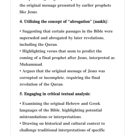
𝐭𝐡𝐞 𝐨𝐫𝐢𝐠𝐢𝐧𝐚𝐥 𝐦𝐞𝐬𝐬𝐚𝐠𝐞 𝐩𝐫𝐞𝐬𝐞𝐧𝐭𝐞𝐝 𝐛𝐲 𝐞𝐚𝐫𝐥𝐢𝐞𝐫 𝐩𝐫𝐨𝐩𝐡𝐞𝐭𝐬
𝐥𝐢𝐤𝐞 𝐉𝐞𝐬𝐮𝐬.
𝟒. 𝐔𝐭𝐢𝐥𝐢𝐳𝐢𝐧𝐠 𝐭𝐡𝐞 𝐜𝐨𝐧𝐜𝐞𝐩𝐭 𝐨𝐟 “𝐚𝐛𝐫𝐨𝐠𝐚𝐭𝐢𝐨𝐧” (𝐧𝐚𝐬𝐤𝐡):
• 𝐒𝐮𝐠𝐠𝐞𝐬𝐭𝐢𝐧𝐠 𝐭𝐡𝐚𝐭 𝐜𝐞𝐫𝐭𝐚𝐢𝐧 𝐩𝐚𝐬𝐬𝐚𝐠𝐞𝐬 𝐢𝐧 𝐭𝐡𝐞 𝐁𝐢𝐛𝐥𝐞 𝐰𝐞𝐫𝐞
𝐬𝐮𝐩𝐞𝐫𝐬𝐞𝐝𝐞𝐝 𝐚𝐧𝐝 𝐚𝐛𝐫𝐨𝐠𝐚𝐭𝐞𝐝 𝐛𝐲 𝐥𝐚𝐭𝐞𝐫 𝐫𝐞𝐯𝐞𝐥𝐚𝐭𝐢𝐨𝐧𝐬,
𝐢𝐧𝐜𝐥𝐮𝐝𝐢𝐧𝐠 𝐭𝐡𝐞 𝐐𝐮𝐫𝐚𝐧.
• 𝐇𝐢𝐠𝐡𝐥𝐢𝐠𝐡𝐭𝐢𝐧𝐠 𝐯𝐞𝐫𝐬𝐞𝐬 𝐭𝐡𝐚𝐭 𝐬𝐞𝐞𝐦 𝐭𝐨 𝐩𝐫𝐞𝐝𝐢𝐜𝐭 𝐭𝐡𝐞
𝐜𝐨𝐦𝐢𝐧𝐠 𝐨𝐟 𝐚 𝐟𝐢𝐧𝐚𝐥 𝐩𝐫𝐨𝐩𝐡𝐞𝐭 𝐚𝐟𝐭𝐞𝐫 𝐉𝐞𝐬𝐮𝐬, 𝐢𝐧𝐭𝐞𝐫𝐩𝐫𝐞𝐭𝐞𝐝 𝐚𝐬
𝐌𝐮𝐡𝐚𝐦𝐦𝐚𝐝.
• 𝐀𝐫𝐠𝐮𝐞𝐬 𝐭𝐡𝐚𝐭 𝐭𝐡𝐞 𝐨𝐫𝐢𝐠𝐢𝐧𝐚𝐥 𝐦𝐞𝐬𝐬𝐚𝐠𝐞 𝐨𝐟 𝐉𝐞𝐬𝐮𝐬 𝐰𝐚𝐬
𝐜𝐨𝐫𝐫𝐮𝐩𝐭𝐞𝐝 𝐨𝐫 𝐢𝐧𝐜𝐨𝐦𝐩𝐥𝐞𝐭𝐞, 𝐫𝐞𝐪𝐮𝐢𝐫𝐢𝐧𝐠 𝐭𝐡𝐞 𝐟𝐢𝐧𝐚𝐥
𝐫𝐞𝐯𝐞𝐥𝐚𝐭𝐢𝐨𝐧 𝐨𝐟 𝐭𝐡𝐞 𝐐𝐮𝐫𝐚𝐧.
𝟓. 𝐄𝐧𝐠𝐚𝐠𝐢𝐧𝐠 𝐢𝐧 𝐜𝐫𝐢𝐭𝐢𝐜𝐚𝐥 𝐭𝐞𝐱𝐭𝐮𝐚𝐥 𝐚𝐧𝐚𝐥𝐲𝐬𝐢𝐬:
• 𝐄𝐱𝐚𝐦𝐢𝐧𝐢𝐧𝐠 𝐭𝐡𝐞 𝐨𝐫𝐢𝐠𝐢𝐧𝐚𝐥 𝐇𝐞𝐛𝐫𝐞𝐰 𝐚𝐧𝐝 𝐆𝐫𝐞𝐞𝐤
𝐥𝐚𝐧𝐠𝐮𝐚𝐠𝐞𝐬 𝐨𝐟 𝐭𝐡𝐞 𝐁𝐢𝐛𝐥𝐞, 𝐡𝐢𝐠𝐡𝐥𝐢𝐠𝐡𝐭𝐢𝐧𝐠 𝐩𝐨𝐭𝐞𝐧𝐭𝐢𝐚𝐥
𝐦𝐢𝐬𝐭𝐫𝐚𝐧𝐬𝐥𝐚𝐭𝐢𝐨𝐧𝐬 𝐨𝐫 𝐢𝐧𝐭𝐞𝐫𝐩𝐫𝐞𝐭𝐚𝐭𝐢𝐨𝐧𝐬.
• 𝐃𝐫𝐚𝐰𝐢𝐧𝐠 𝐨𝐧 𝐡𝐢𝐬𝐭𝐨𝐫𝐢𝐜𝐚𝐥 𝐚𝐧𝐝 𝐜𝐮𝐥𝐭𝐮𝐫𝐚𝐥 𝐜𝐨𝐧𝐭𝐞𝐱𝐭 𝐭𝐨
𝐜𝐡𝐚𝐥𝐥𝐞𝐧𝐠𝐞 𝐭𝐫𝐚𝐝𝐢𝐭𝐢𝐨𝐧𝐚𝐥 𝐢𝐧𝐭𝐞𝐫𝐩𝐫𝐞𝐭𝐚𝐭𝐢𝐨𝐧𝐬 𝐨𝐟 𝐬𝐩𝐞𝐜𝐢𝐟𝐢𝐜