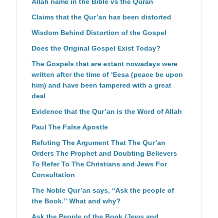
Allah name in the Bible vs the Quran
Claims that the Qur’an has been distorted
Wisdom Behind Distortion of the Gospel
Does the Original Gospel Exist Today?
The Gospels that are extant nowadays were
written after the time of ‘Eesa (peace be upon
him) and have been tampered with a great
deal
Evidence that the Qur’an is the Word of Allah
Paul The False Apostle
Refuting The Argument That The Qur’an
Orders The Prophet and Doubting Believers
To Refer To The Christians and Jews For
Consultation
The Noble Qur’an says, “Ask the people of
the Book.” What and why?
Ask the People of the Book (Jews and