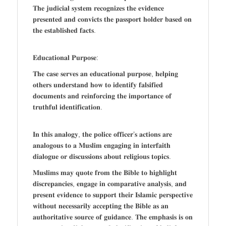
𝐓𝐡𝐞 𝐣𝐮𝐝𝐢𝐜𝐢𝐚𝐥 𝐬𝐲𝐬𝐭𝐞𝐦 𝐫𝐞𝐜𝐨𝐠𝐧𝐢𝐳𝐞𝐬 𝐭𝐡𝐞 𝐞𝐯𝐢𝐝𝐞𝐧𝐜𝐞
𝐩𝐫𝐞𝐬𝐞𝐧𝐭𝐞𝐝 𝐚𝐧𝐝 𝐜𝐨𝐧𝐯𝐢𝐜𝐭𝐬 𝐭𝐡𝐞 𝐩𝐚𝐬𝐬𝐩𝐨𝐫𝐭 𝐡𝐨𝐥𝐝𝐞𝐫 𝐛𝐚𝐬𝐞𝐝 𝐨𝐧
𝐭𝐡𝐞 𝐞𝐬𝐭𝐚𝐛𝐥𝐢𝐬𝐡𝐞𝐝 𝐟𝐚𝐜𝐭𝐬.
𝐄𝐝𝐮𝐜𝐚𝐭𝐢𝐨𝐧𝐚𝐥 𝐏𝐮𝐫𝐩𝐨𝐬𝐞:
𝐓𝐡𝐞 𝐜𝐚𝐬𝐞 𝐬𝐞𝐫𝐯𝐞𝐬 𝐚𝐧 𝐞𝐝𝐮𝐜𝐚𝐭𝐢𝐨𝐧𝐚𝐥 𝐩𝐮𝐫𝐩𝐨𝐬𝐞, 𝐡𝐞𝐥𝐩𝐢𝐧𝐠
𝐨𝐭𝐡𝐞𝐫𝐬 𝐮𝐧𝐝𝐞𝐫𝐬𝐭𝐚𝐧𝐝 𝐡𝐨𝐰 𝐭𝐨 𝐢𝐝𝐞𝐧𝐭𝐢𝐟𝐲 𝐟𝐚𝐥𝐬𝐢𝐟𝐢𝐞𝐝
𝐝𝐨𝐜𝐮𝐦𝐞𝐧𝐭𝐬 𝐚𝐧𝐝 𝐫𝐞𝐢𝐧𝐟𝐨𝐫𝐜𝐢𝐧𝐠 𝐭𝐡𝐞 𝐢𝐦𝐩𝐨𝐫𝐭𝐚𝐧𝐜𝐞 𝐨𝐟
𝐭𝐫𝐮𝐭𝐡𝐟𝐮𝐥 𝐢𝐝𝐞𝐧𝐭𝐢𝐟𝐢𝐜𝐚𝐭𝐢𝐨𝐧.
𝐈𝐧 𝐭𝐡𝐢𝐬 𝐚𝐧𝐚𝐥𝐨𝐠𝐲, 𝐭𝐡𝐞 𝐩𝐨𝐥𝐢𝐜𝐞 𝐨𝐟𝐟𝐢𝐜𝐞𝐫’𝐬 𝐚𝐜𝐭𝐢𝐨𝐧𝐬 𝐚𝐫𝐞
𝐚𝐧𝐚𝐥𝐨𝐠𝐨𝐮𝐬 𝐭𝐨 𝐚 𝐌𝐮𝐬𝐥𝐢𝐦 𝐞𝐧𝐠𝐚𝐠𝐢𝐧𝐠 𝐢𝐧 𝐢𝐧𝐭𝐞𝐫𝐟𝐚𝐢𝐭𝐡
𝐝𝐢𝐚𝐥𝐨𝐠𝐮𝐞 𝐨𝐫 𝐝𝐢𝐬𝐜𝐮𝐬𝐬𝐢𝐨𝐧𝐬 𝐚𝐛𝐨𝐮𝐭 𝐫𝐞𝐥𝐢𝐠𝐢𝐨𝐮𝐬 𝐭𝐨𝐩𝐢𝐜𝐬.
𝐌𝐮𝐬𝐥𝐢𝐦𝐬 𝐦𝐚𝐲 𝐪𝐮𝐨𝐭𝐞 𝐟𝐫𝐨𝐦 𝐭𝐡𝐞 𝐁𝐢𝐛𝐥𝐞 𝐭𝐨 𝐡𝐢𝐠𝐡𝐥𝐢𝐠𝐡𝐭
𝐝𝐢𝐬𝐜𝐫𝐞𝐩𝐚𝐧𝐜𝐢𝐞𝐬, 𝐞𝐧𝐠𝐚𝐠𝐞 𝐢𝐧 𝐜𝐨𝐦𝐩𝐚𝐫𝐚𝐭𝐢𝐯𝐞 𝐚𝐧𝐚𝐥𝐲𝐬𝐢𝐬, 𝐚𝐧𝐝
𝐩𝐫𝐞𝐬𝐞𝐧𝐭 𝐞𝐯𝐢𝐝𝐞𝐧𝐜𝐞 𝐭𝐨 𝐬𝐮𝐩𝐩𝐨𝐫𝐭 𝐭𝐡𝐞𝐢𝐫 𝐈𝐬𝐥𝐚𝐦𝐢𝐜 𝐩𝐞𝐫𝐬𝐩𝐞𝐜𝐭𝐢𝐯𝐞
𝐰𝐢𝐭𝐡𝐨𝐮𝐭 𝐧𝐞𝐜𝐞𝐬𝐬𝐚𝐫𝐢𝐥𝐲 𝐚𝐜𝐜𝐞𝐩𝐭𝐢𝐧𝐠 𝐭𝐡𝐞 𝐁𝐢𝐛𝐥𝐞 𝐚𝐬 𝐚𝐧
𝐚𝐮𝐭𝐡𝐨𝐫𝐢𝐭𝐚𝐭𝐢𝐯𝐞 𝐬𝐨𝐮𝐫𝐜𝐞 𝐨𝐟 𝐠𝐮𝐢𝐝𝐚𝐧𝐜𝐞. 𝐓𝐡𝐞 𝐞𝐦𝐩𝐡𝐚𝐬𝐢𝐬 𝐢𝐬 𝐨𝐧