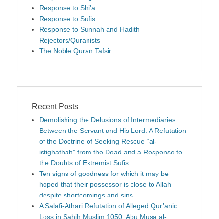
Response to Shi'a
Response to Sufis
Response to Sunnah and Hadith
Rejectors/Quranists
The Noble Quran Tafsir
Recent Posts
Demolishing the Delusions of Intermediaries
Between the Servant and His Lord: A Refutation
of the Doctrine of Seeking Rescue “al-
istighathah” from the Dead and a Response to
the Doubts of Extremist Sufis
Ten signs of goodness for which it may be
hoped that their possessor is close to Allah
despite shortcomings and sins.
A Salafi-Athari Refutation of Alleged Qur’anic
Loss in Sahih Muslim 1050: Abu Musa al-