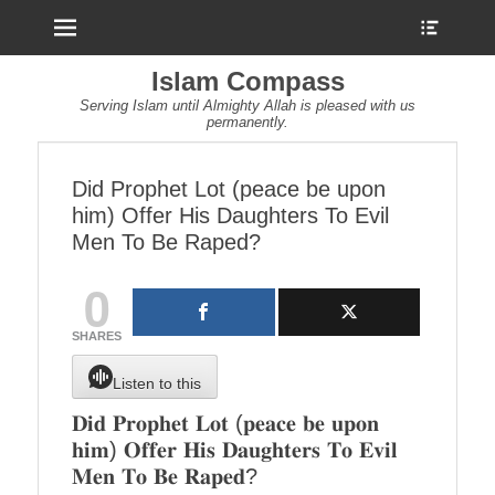
Menu
Show
Heade
Sideb
Islam Compass
Conte
Serving Islam until Almighty Allah is pleased with us
permanently.
Did Prophet Lot (peace be upon
him) Offer His Daughters To Evil
Men To Be Raped?
0
SHARES
Listen to this
𝐃𝐢𝐝 𝐏𝐫𝐨𝐩𝐡𝐞𝐭 𝐋𝐨𝐭 (𝐩𝐞𝐚𝐜𝐞 𝐛𝐞 𝐮𝐩𝐨𝐧
𝐡𝐢𝐦) 𝐎𝐟𝐟𝐞𝐫 𝐇𝐢𝐬 𝐃𝐚𝐮𝐠𝐡𝐭𝐞𝐫𝐬 𝐓𝐨 𝐄𝐯𝐢𝐥
𝐌𝐞𝐧 𝐓𝐨 𝐁𝐞 𝐑𝐚𝐩𝐞𝐝?