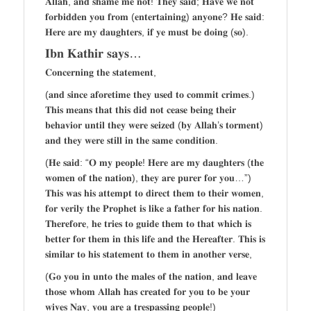
𝐀𝐥𝐥𝐚𝐡, 𝐚𝐧𝐝 𝐬𝐡𝐚𝐦𝐞 𝐦𝐞 𝐧𝐨𝐭! 𝐓𝐡𝐞𝐲 𝐬𝐚𝐢𝐝; 𝐇𝐚𝐯𝐞 𝐰𝐞 𝐧𝐨𝐭
𝐟𝐨𝐫𝐛𝐢𝐝𝐝𝐞𝐧 𝐲𝐨𝐮 𝐟𝐫𝐨𝐦 (𝐞𝐧𝐭𝐞𝐫𝐭𝐚𝐢𝐧𝐢𝐧𝐠) 𝐚𝐧𝐲𝐨𝐧𝐞? 𝐇𝐞 𝐬𝐚𝐢𝐝:
𝐇𝐞𝐫𝐞 𝐚𝐫𝐞 𝐦𝐲 𝐝𝐚𝐮𝐠𝐡𝐭𝐞𝐫𝐬, 𝐢𝐟 𝐲𝐞 𝐦𝐮𝐬𝐭 𝐛𝐞 𝐝𝐨𝐢𝐧𝐠 (𝐬𝐨).
𝐈𝐛𝐧 𝐊𝐚𝐭𝐡𝐢𝐫 𝐬𝐚𝐲𝐬…
𝐂𝐨𝐧𝐜𝐞𝐫𝐧𝐢𝐧𝐠 𝐭𝐡𝐞 𝐬𝐭𝐚𝐭𝐞𝐦𝐞𝐧𝐭,
(𝐚𝐧𝐝 𝐬𝐢𝐧𝐜𝐞 𝐚𝐟𝐨𝐫𝐞𝐭𝐢𝐦𝐞 𝐭𝐡𝐞𝐲 𝐮𝐬𝐞𝐝 𝐭𝐨 𝐜𝐨𝐦𝐦𝐢𝐭 𝐜𝐫𝐢𝐦𝐞𝐬.)
𝐓𝐡𝐢𝐬 𝐦𝐞𝐚𝐧𝐬 𝐭𝐡𝐚𝐭 𝐭𝐡𝐢𝐬 𝐝𝐢𝐝 𝐧𝐨𝐭 𝐜𝐞𝐚𝐬𝐞 𝐛𝐞𝐢𝐧𝐠 𝐭𝐡𝐞𝐢𝐫
𝐛𝐞𝐡𝐚𝐯𝐢𝐨𝐫 𝐮𝐧𝐭𝐢𝐥 𝐭𝐡𝐞𝐲 𝐰𝐞𝐫𝐞 𝐬𝐞𝐢𝐳𝐞𝐝 (𝐛𝐲 𝐀𝐥𝐥𝐚𝐡’𝐬 𝐭𝐨𝐫𝐦𝐞𝐧𝐭)
𝐚𝐧𝐝 𝐭𝐡𝐞𝐲 𝐰𝐞𝐫𝐞 𝐬𝐭𝐢𝐥𝐥 𝐢𝐧 𝐭𝐡𝐞 𝐬𝐚𝐦𝐞 𝐜𝐨𝐧𝐝𝐢𝐭𝐢𝐨𝐧.
(𝐇𝐞 𝐬𝐚𝐢𝐝: “𝐎 𝐦𝐲 𝐩𝐞𝐨𝐩𝐥𝐞! 𝐇𝐞𝐫𝐞 𝐚𝐫𝐞 𝐦𝐲 𝐝𝐚𝐮𝐠𝐡𝐭𝐞𝐫𝐬 (𝐭𝐡𝐞
𝐰𝐨𝐦𝐞𝐧 𝐨𝐟 𝐭𝐡𝐞 𝐧𝐚𝐭𝐢𝐨𝐧), 𝐭𝐡𝐞𝐲 𝐚𝐫𝐞 𝐩𝐮𝐫𝐞𝐫 𝐟𝐨𝐫 𝐲𝐨𝐮…”)
𝐓𝐡𝐢𝐬 𝐰𝐚𝐬 𝐡𝐢𝐬 𝐚𝐭𝐭𝐞𝐦𝐩𝐭 𝐭𝐨 𝐝𝐢𝐫𝐞𝐜𝐭 𝐭𝐡𝐞𝐦 𝐭𝐨 𝐭𝐡𝐞𝐢𝐫 𝐰𝐨𝐦𝐞𝐧,
𝐟𝐨𝐫 𝐯𝐞𝐫𝐢𝐥𝐲 𝐭𝐡𝐞 𝐏𝐫𝐨𝐩𝐡𝐞𝐭 𝐢𝐬 𝐥𝐢𝐤𝐞 𝐚 𝐟𝐚𝐭𝐡𝐞𝐫 𝐟𝐨𝐫 𝐡𝐢𝐬 𝐧𝐚𝐭𝐢𝐨𝐧.
𝐓𝐡𝐞𝐫𝐞𝐟𝐨𝐫𝐞, 𝐡𝐞 𝐭𝐫𝐢𝐞𝐬 𝐭𝐨 𝐠𝐮𝐢𝐝𝐞 𝐭𝐡𝐞𝐦 𝐭𝐨 𝐭𝐡𝐚𝐭 𝐰𝐡𝐢𝐜𝐡 𝐢𝐬
𝐛𝐞𝐭𝐭𝐞𝐫 𝐟𝐨𝐫 𝐭𝐡𝐞𝐦 𝐢𝐧 𝐭𝐡𝐢𝐬 𝐥𝐢𝐟𝐞 𝐚𝐧𝐝 𝐭𝐡𝐞 𝐇𝐞𝐫𝐞𝐚𝐟𝐭𝐞𝐫. 𝐓𝐡𝐢𝐬 𝐢𝐬
𝐬𝐢𝐦𝐢𝐥𝐚𝐫 𝐭𝐨 𝐡𝐢𝐬 𝐬𝐭𝐚𝐭𝐞𝐦𝐞𝐧𝐭 𝐭𝐨 𝐭𝐡𝐞𝐦 𝐢𝐧 𝐚𝐧𝐨𝐭𝐡𝐞𝐫 𝐯𝐞𝐫𝐬𝐞,
(𝐆𝐨 𝐲𝐨𝐮 𝐢𝐧 𝐮𝐧𝐭𝐨 𝐭𝐡𝐞 𝐦𝐚𝐥𝐞𝐬 𝐨𝐟 𝐭𝐡𝐞 𝐧𝐚𝐭𝐢𝐨𝐧, 𝐚𝐧𝐝 𝐥𝐞𝐚𝐯𝐞
𝐭𝐡𝐨𝐬𝐞 𝐰𝐡𝐨𝐦 𝐀𝐥𝐥𝐚𝐡 𝐡𝐚𝐬 𝐜𝐫𝐞𝐚𝐭𝐞𝐝 𝐟𝐨𝐫 𝐲𝐨𝐮 𝐭𝐨 𝐛𝐞 𝐲𝐨𝐮𝐫
𝐰𝐢𝐯𝐞𝐬 𝐍𝐚𝐲, 𝐲𝐨𝐮 𝐚𝐫𝐞 𝐚 𝐭𝐫𝐞𝐬𝐩𝐚𝐬𝐬𝐢𝐧𝐠 𝐩𝐞𝐨𝐩𝐥𝐞!)