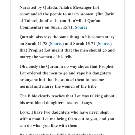
𝐍𝐚𝐫𝐫𝐚𝐭𝐞𝐝 𝐛𝐲 𝐐𝐮𝐭𝐚𝐝𝐚: 𝐀𝐥𝐥𝐚𝐡’𝐬 𝐌𝐞𝐬𝐬𝐞𝐧𝐠𝐞𝐫 𝐋𝐨𝐭
𝐜𝐨𝐦𝐦𝐚𝐧𝐝𝐞𝐝 𝐭𝐡𝐞 𝐩𝐞𝐨𝐩𝐥𝐞 𝐭𝐨 𝐦𝐚𝐫𝐫𝐲 𝐰𝐨𝐦𝐞𝐧. (𝐈𝐛𝐧 𝐉𝐚𝐫𝐢𝐫
𝐚𝐥-𝐓𝐚𝐛𝐚𝐫𝐢, 𝐉𝐚𝐦𝐢’ 𝐚𝐥-𝐛𝐚𝐲𝐚𝐧 𝐟𝐢 𝐭𝐚’𝐰𝐢𝐥 𝐚𝐥-𝐐𝐮𝐫’𝐚𝐧,
𝐂𝐨𝐦𝐦𝐞𝐧𝐭𝐚𝐫𝐲 𝐨𝐧 𝐒𝐮𝐫𝐚𝐡 𝟏𝟓:𝟕𝟏,
𝐒𝐨𝐮𝐫𝐜𝐞
𝐐𝐮𝐫𝐭𝐮𝐛𝐢 𝐚𝐥𝐬𝐨 𝐬𝐚𝐲𝐬 𝐭𝐡𝐞 𝐬𝐚𝐦𝐞 𝐭𝐡𝐢𝐧𝐠 𝐢𝐧 𝐡𝐢𝐬 𝐜𝐨𝐦𝐦𝐞𝐧𝐭𝐚𝐫𝐲
𝐨𝐧 𝐒𝐮𝐫𝐚𝐡 𝟏𝟏:𝟕𝟖 (
𝐒𝐨𝐮𝐫𝐜𝐞
) 𝐚𝐧𝐝 𝐒𝐮𝐫𝐚𝐡 𝟏𝟓:𝟕𝟏 (
𝐒𝐨𝐮𝐫𝐜𝐞
)
𝐭𝐡𝐚𝐭 𝐏𝐫𝐨𝐩𝐡𝐞𝐭 𝐋𝐨𝐭 𝐦𝐞𝐚𝐧𝐭 𝐭𝐡𝐚𝐭 𝐭𝐡𝐞 𝐦𝐞𝐧 𝐬𝐡𝐨𝐮𝐥𝐝 𝐠𝐨 𝐚𝐧𝐝
𝐦𝐚𝐫𝐫𝐲 𝐭𝐡𝐞 𝐰𝐨𝐦𝐞𝐧 𝐨𝐟 𝐡𝐢𝐬 𝐭𝐫𝐢𝐛𝐞.
𝐎𝐛𝐯𝐢𝐨𝐮𝐬𝐥𝐲 𝐭𝐡𝐞 𝐐𝐮𝐫𝐚𝐧 𝐢𝐧 𝐧𝐨 𝐰𝐚𝐲 𝐬𝐡𝐨𝐰𝐬 𝐭𝐡𝐚𝐭 𝐏𝐫𝐨𝐩𝐡𝐞𝐭
𝐋𝐨𝐭 𝐨𝐫𝐝𝐞𝐫𝐞𝐝 𝐭𝐡𝐞 𝐦𝐞𝐧 𝐭𝐨 𝐠𝐨 𝐚𝐧𝐝 𝐫𝐚𝐩𝐞 𝐡𝐢𝐬 𝐝𝐚𝐮𝐠𝐡𝐭𝐞𝐫𝐬
𝐨𝐫 𝐚𝐧𝐲𝐨𝐧𝐞 𝐛𝐮𝐭 𝐭𝐡𝐚𝐭 𝐡𝐞 𝐰𝐚𝐧𝐭𝐞𝐝 𝐭𝐡𝐞𝐦 𝐭𝐨 𝐛𝐞𝐜𝐨𝐦𝐞
𝐧𝐨𝐫𝐦𝐚𝐥 𝐚𝐧𝐝 𝐦𝐚𝐫𝐫𝐲 𝐭𝐡𝐞 𝐰𝐨𝐦𝐞𝐧 𝐨𝐟 𝐭𝐡𝐞 𝐭𝐫𝐢𝐛𝐞
𝐓𝐡𝐞 𝐁𝐢𝐛𝐥𝐞 𝐜𝐥𝐞𝐚𝐫𝐥𝐲 𝐭𝐞𝐚𝐜𝐡𝐞𝐬 𝐭𝐡𝐚𝐭 𝐋𝐨𝐭 𝐰𝐚𝐬 𝐭𝐚𝐥𝐤𝐢𝐧𝐠 𝐚𝐛𝐨𝐮𝐭
𝐡𝐢𝐬 𝐨𝐰𝐧 𝐛𝐥𝐨𝐨𝐝 𝐝𝐚𝐮𝐠𝐡𝐭𝐞𝐫𝐬 𝐛𝐞𝐜𝐚𝐮𝐬𝐞 𝐢𝐭 𝐬𝐚𝐲𝐬
𝐋𝐨𝐨𝐤, 𝐈 𝐡𝐚𝐯𝐞 𝐭𝐰𝐨 𝐝𝐚𝐮𝐠𝐡𝐭𝐞𝐫𝐬 𝐰𝐡𝐨 𝐡𝐚𝐯𝐞 𝐧𝐞𝐯𝐞𝐫 𝐬𝐥𝐞𝐩𝐭
𝐰𝐢𝐭𝐡 𝐚 𝐦𝐚𝐧. 𝐋𝐞𝐭 𝐦𝐞 𝐛𝐫𝐢𝐧𝐠 𝐭𝐡𝐞𝐦 𝐨𝐮𝐭 𝐭𝐨 𝐲𝐨𝐮, 𝐚𝐧𝐝 𝐲𝐨𝐮
𝐜𝐚𝐧 𝐝𝐨 𝐰𝐡𝐚𝐭 𝐲𝐨𝐮 𝐥𝐢𝐤𝐞 𝐰𝐢𝐭𝐡 𝐭𝐡𝐞𝐦
𝐈𝐭𝐬 𝐚 𝐬𝐡𝐚𝐦𝐞 𝐭𝐡𝐚𝐭 𝐭𝐡𝐞 𝐁𝐢𝐛𝐥𝐞 𝐝𝐞𝐩𝐢𝐜𝐭𝐬 𝐭𝐡𝐢𝐬 𝐡𝐨𝐫𝐫𝐢𝐛𝐥𝐞