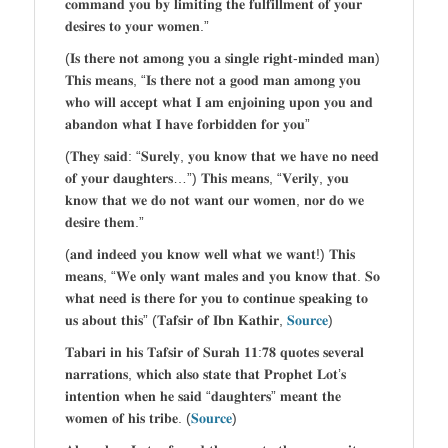
𝐜𝐨𝐦𝐦𝐚𝐧𝐝 𝐲𝐨𝐮 𝐛𝐲 𝐥𝐢𝐦𝐢𝐭𝐢𝐧𝐠 𝐭𝐡𝐞 𝐟𝐮𝐥𝐟𝐢𝐥𝐥𝐦𝐞𝐧𝐭 𝐨𝐟 𝐲𝐨𝐮𝐫
𝐝𝐞𝐬𝐢𝐫𝐞𝐬 𝐭𝐨 𝐲𝐨𝐮𝐫 𝐰𝐨𝐦𝐞𝐧.”
(𝐈𝐬 𝐭𝐡𝐞𝐫𝐞 𝐧𝐨𝐭 𝐚𝐦𝐨𝐧𝐠 𝐲𝐨𝐮 𝐚 𝐬𝐢𝐧𝐠𝐥𝐞 𝐫𝐢𝐠𝐡𝐭-𝐦𝐢𝐧𝐝𝐞𝐝 𝐦𝐚𝐧)
𝐓𝐡𝐢𝐬 𝐦𝐞𝐚𝐧𝐬, “𝐈𝐬 𝐭𝐡𝐞𝐫𝐞 𝐧𝐨𝐭 𝐚 𝐠𝐨𝐨𝐝 𝐦𝐚𝐧 𝐚𝐦𝐨𝐧𝐠 𝐲𝐨𝐮
𝐰𝐡𝐨 𝐰𝐢𝐥𝐥 𝐚𝐜𝐜𝐞𝐩𝐭 𝐰𝐡𝐚𝐭 𝐈 𝐚𝐦 𝐞𝐧𝐣𝐨𝐢𝐧𝐢𝐧𝐠 𝐮𝐩𝐨𝐧 𝐲𝐨𝐮 𝐚𝐧𝐝
𝐚𝐛𝐚𝐧𝐝𝐨𝐧 𝐰𝐡𝐚𝐭 𝐈 𝐡𝐚𝐯𝐞 𝐟𝐨𝐫𝐛𝐢𝐝𝐝𝐞𝐧 𝐟𝐨𝐫 𝐲𝐨𝐮”
(𝐓𝐡𝐞𝐲 𝐬𝐚𝐢𝐝: “𝐒𝐮𝐫𝐞𝐥𝐲, 𝐲𝐨𝐮 𝐤𝐧𝐨𝐰 𝐭𝐡𝐚𝐭 𝐰𝐞 𝐡𝐚𝐯𝐞 𝐧𝐨 𝐧𝐞𝐞𝐝
𝐨𝐟 𝐲𝐨𝐮𝐫 𝐝𝐚𝐮𝐠𝐡𝐭𝐞𝐫𝐬…”) 𝐓𝐡𝐢𝐬 𝐦𝐞𝐚𝐧𝐬, “𝐕𝐞𝐫𝐢𝐥𝐲, 𝐲𝐨𝐮
𝐤𝐧𝐨𝐰 𝐭𝐡𝐚𝐭 𝐰𝐞 𝐝𝐨 𝐧𝐨𝐭 𝐰𝐚𝐧𝐭 𝐨𝐮𝐫 𝐰𝐨𝐦𝐞𝐧, 𝐧𝐨𝐫 𝐝𝐨 𝐰𝐞
𝐝𝐞𝐬𝐢𝐫𝐞 𝐭𝐡𝐞𝐦.”
(𝐚𝐧𝐝 𝐢𝐧𝐝𝐞𝐞𝐝 𝐲𝐨𝐮 𝐤𝐧𝐨𝐰 𝐰𝐞𝐥𝐥 𝐰𝐡𝐚𝐭 𝐰𝐞 𝐰𝐚𝐧𝐭!) 𝐓𝐡𝐢𝐬
𝐦𝐞𝐚𝐧𝐬, “𝐖𝐞 𝐨𝐧𝐥𝐲 𝐰𝐚𝐧𝐭 𝐦𝐚𝐥𝐞𝐬 𝐚𝐧𝐝 𝐲𝐨𝐮 𝐤𝐧𝐨𝐰 𝐭𝐡𝐚𝐭. 𝐒𝐨
𝐰𝐡𝐚𝐭 𝐧𝐞𝐞𝐝 𝐢𝐬 𝐭𝐡𝐞𝐫𝐞 𝐟𝐨𝐫 𝐲𝐨𝐮 𝐭𝐨 𝐜𝐨𝐧𝐭𝐢𝐧𝐮𝐞 𝐬𝐩𝐞𝐚𝐤𝐢𝐧𝐠 𝐭𝐨
𝐮𝐬 𝐚𝐛𝐨𝐮𝐭 𝐭𝐡𝐢𝐬” (𝐓𝐚𝐟𝐬𝐢𝐫 𝐨𝐟 𝐈𝐛𝐧 𝐊𝐚𝐭𝐡𝐢𝐫,
𝐒𝐨𝐮𝐫𝐜𝐞
)
𝐓𝐚𝐛𝐚𝐫𝐢 𝐢𝐧 𝐡𝐢𝐬 𝐓𝐚𝐟𝐬𝐢𝐫 𝐨𝐟 𝐒𝐮𝐫𝐚𝐡 𝟏𝟏:𝟕𝟖 𝐪𝐮𝐨𝐭𝐞𝐬 𝐬𝐞𝐯𝐞𝐫𝐚𝐥
𝐧𝐚𝐫𝐫𝐚𝐭𝐢𝐨𝐧𝐬, 𝐰𝐡𝐢𝐜𝐡 𝐚𝐥𝐬𝐨 𝐬𝐭𝐚𝐭𝐞 𝐭𝐡𝐚𝐭 𝐏𝐫𝐨𝐩𝐡𝐞𝐭 𝐋𝐨𝐭’𝐬
𝐢𝐧𝐭𝐞𝐧𝐭𝐢𝐨𝐧 𝐰𝐡𝐞𝐧 𝐡𝐞 𝐬𝐚𝐢𝐝 “𝐝𝐚𝐮𝐠𝐡𝐭𝐞𝐫𝐬” 𝐦𝐞𝐚𝐧𝐭 𝐭𝐡𝐞
𝐰𝐨𝐦𝐞𝐧 𝐨𝐟 𝐡𝐢𝐬 𝐭𝐫𝐢𝐛𝐞. (
𝐒𝐨𝐮𝐫𝐜𝐞
)