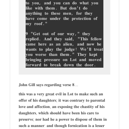
𝐭𝐨 𝐲𝐨𝐮, 𝐚𝐧𝐝 𝐲𝐨𝐮 𝐜𝐚𝐧 𝐝𝐨 𝐰𝐡𝐚𝐭 𝐲𝐨𝐮 
𝐥𝐢𝐤𝐞 𝐰𝐢𝐭𝐡 𝐭𝐡𝐞𝐦. 𝐁𝐮𝐭 𝐝𝐨𝐧'𝐭 𝐝𝐨 
𝐚𝐧𝐲𝐭𝐡𝐢𝐧𝐠 𝐭𝐨 𝐭𝐡𝐞𝐬𝐞 𝐦𝐞𝐧, 𝐟𝐨𝐫 𝐭𝐡𝐞𝐲 
𝐡𝐚𝐯𝐞 𝐜𝐨𝐦𝐞 𝐮𝐧𝐝𝐞𝐫 𝐭𝐡𝐞 𝐩𝐫𝐨𝐭𝐞𝐜𝐭𝐢𝐨𝐧 𝐨𝐟 
𝐦𝐲 𝐫𝐨𝐨𝐟."

𝟗 "𝐆𝐞𝐭 𝐨𝐮𝐭 𝐨𝐟 𝐨𝐮𝐫 𝐰𝐚𝐲," 𝐭𝐡𝐞𝐲 
𝐫𝐞𝐩𝐥𝐢𝐞𝐝. 𝐀𝐧𝐝 𝐭𝐡𝐞𝐲 𝐬𝐚𝐢𝐝, "𝐓𝐡𝐢𝐬 𝐟𝐞𝐥𝐥𝐨𝐰 
𝐜𝐚𝐦𝐞 𝐡𝐞𝐫𝐞 𝐚𝐬 𝐚𝐧 𝐚𝐥𝐢𝐞𝐧, 𝐚𝐧𝐝 𝐧𝐨𝐰 𝐡𝐞 
𝐰𝐚𝐧𝐭𝐬 𝐭𝐨 𝐩𝐥𝐚𝐲 𝐭𝐡𝐞 𝐣𝐮𝐝𝐠𝐞! 𝐖𝐞'𝐥𝐥 𝐭𝐫𝐞𝐚𝐭 
𝐲𝐨𝐮 𝐰𝐨𝐫𝐬𝐞 𝐭𝐡𝐚𝐧 𝐭𝐡𝐞𝐦." 𝐓𝐡𝐞𝐲 𝐤𝐞𝐩𝐭 
𝐛𝐫𝐢𝐧𝐠𝐢𝐧𝐠 𝐩𝐫𝐞𝐬𝐬𝐮𝐫𝐞 𝐨𝐧 𝐋𝐨𝐭 𝐚𝐧𝐝 𝐦𝐨𝐯𝐞𝐝 
𝐟𝐨𝐫𝐰𝐚𝐫𝐝 𝐭𝐨 𝐛𝐫𝐞𝐚𝐤 𝐝𝐨𝐰𝐧 𝐭𝐡𝐞 𝐝𝐨𝐨𝐫.
𝐉𝐨𝐡𝐧 𝐆𝐢𝐥𝐥 𝐬𝐚𝐲𝐬 𝐫𝐞𝐠𝐚𝐫𝐝𝐢𝐧𝐠 𝐯𝐞𝐫𝐬𝐞 𝟖…
𝐭𝐡𝐢𝐬 𝐰𝐚𝐬 𝐚 𝐯𝐞𝐫𝐲 𝐠𝐫𝐞𝐚𝐭 𝐞𝐯𝐢𝐥 𝐢𝐧 𝐋𝐨𝐭 𝐭𝐨 𝐦𝐚𝐤𝐞 𝐬𝐮𝐜𝐡 𝐚𝐧
𝐨𝐟𝐟𝐞𝐫 𝐨𝐟 𝐡𝐢𝐬 𝐝𝐚𝐮𝐠𝐡𝐭𝐞𝐫𝐬; 𝐢𝐭 𝐰𝐚𝐬 𝐜𝐨𝐧𝐭𝐫𝐚𝐫𝐲 𝐭𝐨 𝐩𝐚𝐫𝐞𝐧𝐭𝐚𝐥
𝐥𝐨𝐯𝐞 𝐚𝐧𝐝 𝐚𝐟𝐟𝐞𝐜𝐭𝐢𝐨𝐧, 𝐚𝐧 𝐞𝐱𝐩𝐨𝐬𝐢𝐧𝐠 𝐭𝐡𝐞 𝐜𝐡𝐚𝐬𝐭𝐢𝐭𝐲 𝐨𝐟 𝐡𝐢𝐬
𝐝𝐚𝐮𝐠𝐡𝐭𝐞𝐫𝐬, 𝐰𝐡𝐢𝐜𝐡 𝐬𝐡𝐨𝐮𝐥𝐝 𝐡𝐚𝐯𝐞 𝐛𝐞𝐞𝐧 𝐡𝐢𝐬 𝐜𝐚𝐫𝐞 𝐭𝐨
𝐩𝐫𝐞𝐬𝐞𝐫𝐯𝐞; 𝐧𝐨𝐫 𝐡𝐚𝐝 𝐡𝐞 𝐚 𝐩𝐨𝐰𝐞𝐫 𝐭𝐨 𝐝𝐢𝐬𝐩𝐨𝐬𝐞 𝐨𝐟 𝐭𝐡𝐞𝐦 𝐢𝐧
𝐬𝐮𝐜𝐡 𝐚 𝐦𝐚𝐧𝐧𝐞𝐫: 𝐚𝐧𝐝 𝐭𝐡𝐨𝐮𝐠𝐡 𝐟𝐨𝐫𝐧𝐢𝐜𝐚𝐭𝐢𝐨𝐧 𝐢𝐬 𝐚 𝐥𝐞𝐬𝐬𝐞𝐫