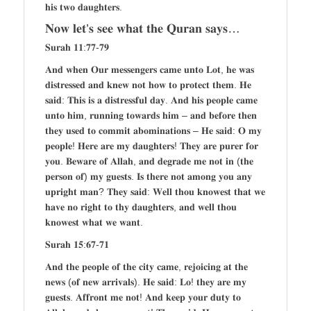
𝐡𝐢𝐬 𝐭𝐰𝐨 𝐝𝐚𝐮𝐠𝐡𝐭𝐞𝐫𝐬.
𝐍𝐨𝐰 𝐥𝐞𝐭’𝐬 𝐬𝐞𝐞 𝐰𝐡𝐚𝐭 𝐭𝐡𝐞 𝐐𝐮𝐫𝐚𝐧 𝐬𝐚𝐲𝐬…
𝐒𝐮𝐫𝐚𝐡 𝟏𝟏:𝟕𝟕-𝟕𝟗
𝐀𝐧𝐝 𝐰𝐡𝐞𝐧 𝐎𝐮𝐫 𝐦𝐞𝐬𝐬𝐞𝐧𝐠𝐞𝐫𝐬 𝐜𝐚𝐦𝐞 𝐮𝐧𝐭𝐨 𝐋𝐨𝐭, 𝐡𝐞 𝐰𝐚𝐬
𝐝𝐢𝐬𝐭𝐫𝐞𝐬𝐬𝐞𝐝 𝐚𝐧𝐝 𝐤𝐧𝐞𝐰 𝐧𝐨𝐭 𝐡𝐨𝐰 𝐭𝐨 𝐩𝐫𝐨𝐭𝐞𝐜𝐭 𝐭𝐡𝐞𝐦. 𝐇𝐞
𝐬𝐚𝐢𝐝: 𝐓𝐡𝐢𝐬 𝐢𝐬 𝐚 𝐝𝐢𝐬𝐭𝐫𝐞𝐬𝐬𝐟𝐮𝐥 𝐝𝐚𝐲. 𝐀𝐧𝐝 𝐡𝐢𝐬 𝐩𝐞𝐨𝐩𝐥𝐞 𝐜𝐚𝐦𝐞
𝐮𝐧𝐭𝐨 𝐡𝐢𝐦, 𝐫𝐮𝐧𝐧𝐢𝐧𝐠 𝐭𝐨𝐰𝐚𝐫𝐝𝐬 𝐡𝐢𝐦 – 𝐚𝐧𝐝 𝐛𝐞𝐟𝐨𝐫𝐞 𝐭𝐡𝐞𝐧
𝐭𝐡𝐞𝐲 𝐮𝐬𝐞𝐝 𝐭𝐨 𝐜𝐨𝐦𝐦𝐢𝐭 𝐚𝐛𝐨𝐦𝐢𝐧𝐚𝐭𝐢𝐨𝐧𝐬 – 𝐇𝐞 𝐬𝐚𝐢𝐝: 𝐎 𝐦𝐲
𝐩𝐞𝐨𝐩𝐥𝐞! 𝐇𝐞𝐫𝐞 𝐚𝐫𝐞 𝐦𝐲 𝐝𝐚𝐮𝐠𝐡𝐭𝐞𝐫𝐬! 𝐓𝐡𝐞𝐲 𝐚𝐫𝐞 𝐩𝐮𝐫𝐞𝐫 𝐟𝐨𝐫
𝐲𝐨𝐮. 𝐁𝐞𝐰𝐚𝐫𝐞 𝐨𝐟 𝐀𝐥𝐥𝐚𝐡, 𝐚𝐧𝐝 𝐝𝐞𝐠𝐫𝐚𝐝𝐞 𝐦𝐞 𝐧𝐨𝐭 𝐢𝐧 (𝐭𝐡𝐞
𝐩𝐞𝐫𝐬𝐨𝐧 𝐨𝐟) 𝐦𝐲 𝐠𝐮𝐞𝐬𝐭𝐬. 𝐈𝐬 𝐭𝐡𝐞𝐫𝐞 𝐧𝐨𝐭 𝐚𝐦𝐨𝐧𝐠 𝐲𝐨𝐮 𝐚𝐧𝐲
𝐮𝐩𝐫𝐢𝐠𝐡𝐭 𝐦𝐚𝐧? 𝐓𝐡𝐞𝐲 𝐬𝐚𝐢𝐝: 𝐖𝐞𝐥𝐥 𝐭𝐡𝐨𝐮 𝐤𝐧𝐨𝐰𝐞𝐬𝐭 𝐭𝐡𝐚𝐭 𝐰𝐞
𝐡𝐚𝐯𝐞 𝐧𝐨 𝐫𝐢𝐠𝐡𝐭 𝐭𝐨 𝐭𝐡𝐲 𝐝𝐚𝐮𝐠𝐡𝐭𝐞𝐫𝐬, 𝐚𝐧𝐝 𝐰𝐞𝐥𝐥 𝐭𝐡𝐨𝐮
𝐤𝐧𝐨𝐰𝐞𝐬𝐭 𝐰𝐡𝐚𝐭 𝐰𝐞 𝐰𝐚𝐧𝐭.
𝐒𝐮𝐫𝐚𝐡 𝟏𝟓:𝟔𝟕-𝟕𝟏
𝐀𝐧𝐝 𝐭𝐡𝐞 𝐩𝐞𝐨𝐩𝐥𝐞 𝐨𝐟 𝐭𝐡𝐞 𝐜𝐢𝐭𝐲 𝐜𝐚𝐦𝐞, 𝐫𝐞𝐣𝐨𝐢𝐜𝐢𝐧𝐠 𝐚𝐭 𝐭𝐡𝐞
𝐧𝐞𝐰𝐬 (𝐨𝐟 𝐧𝐞𝐰 𝐚𝐫𝐫𝐢𝐯𝐚𝐥𝐬). 𝐇𝐞 𝐬𝐚𝐢𝐝: 𝐋𝐨! 𝐭𝐡𝐞𝐲 𝐚𝐫𝐞 𝐦𝐲
𝐠𝐮𝐞𝐬𝐭𝐬. 𝐀𝐟𝐟𝐫𝐨𝐧𝐭 𝐦𝐞 𝐧𝐨𝐭! 𝐀𝐧𝐝 𝐤𝐞𝐞𝐩 𝐲𝐨𝐮𝐫 𝐝𝐮𝐭𝐲 𝐭𝐨