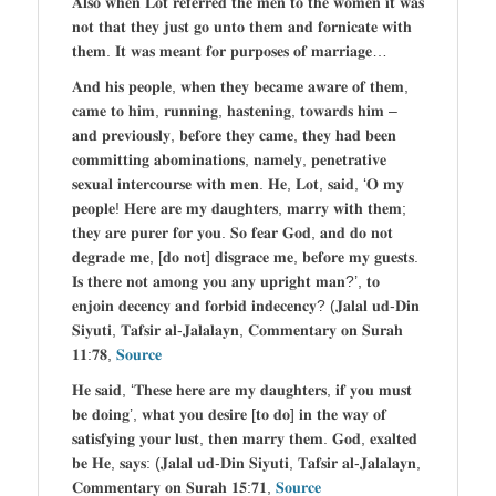
𝐀𝐥𝐬𝐨 𝐰𝐡𝐞𝐧 𝐋𝐨𝐭 𝐫𝐞𝐟𝐞𝐫𝐫𝐞𝐝 𝐭𝐡𝐞 𝐦𝐞𝐧 𝐭𝐨 𝐭𝐡𝐞 𝐰𝐨𝐦𝐞𝐧 𝐢𝐭 𝐰𝐚𝐬
𝐧𝐨𝐭 𝐭𝐡𝐚𝐭 𝐭𝐡𝐞𝐲 𝐣𝐮𝐬𝐭 𝐠𝐨 𝐮𝐧𝐭𝐨 𝐭𝐡𝐞𝐦 𝐚𝐧𝐝 𝐟𝐨𝐫𝐧𝐢𝐜𝐚𝐭𝐞 𝐰𝐢𝐭𝐡
𝐭𝐡𝐞𝐦. 𝐈𝐭 𝐰𝐚𝐬 𝐦𝐞𝐚𝐧𝐭 𝐟𝐨𝐫 𝐩𝐮𝐫𝐩𝐨𝐬𝐞𝐬 𝐨𝐟 𝐦𝐚𝐫𝐫𝐢𝐚𝐠𝐞…
𝐀𝐧𝐝 𝐡𝐢𝐬 𝐩𝐞𝐨𝐩𝐥𝐞, 𝐰𝐡𝐞𝐧 𝐭𝐡𝐞𝐲 𝐛𝐞𝐜𝐚𝐦𝐞 𝐚𝐰𝐚𝐫𝐞 𝐨𝐟 𝐭𝐡𝐞𝐦,
𝐜𝐚𝐦𝐞 𝐭𝐨 𝐡𝐢𝐦, 𝐫𝐮𝐧𝐧𝐢𝐧𝐠, 𝐡𝐚𝐬𝐭𝐞𝐧𝐢𝐧𝐠, 𝐭𝐨𝐰𝐚𝐫𝐝𝐬 𝐡𝐢𝐦 –
𝐚𝐧𝐝 𝐩𝐫𝐞𝐯𝐢𝐨𝐮𝐬𝐥𝐲, 𝐛𝐞𝐟𝐨𝐫𝐞 𝐭𝐡𝐞𝐲 𝐜𝐚𝐦𝐞, 𝐭𝐡𝐞𝐲 𝐡𝐚𝐝 𝐛𝐞𝐞𝐧
𝐜𝐨𝐦𝐦𝐢𝐭𝐭𝐢𝐧𝐠 𝐚𝐛𝐨𝐦𝐢𝐧𝐚𝐭𝐢𝐨𝐧𝐬, 𝐧𝐚𝐦𝐞𝐥𝐲, 𝐩𝐞𝐧𝐞𝐭𝐫𝐚𝐭𝐢𝐯𝐞
𝐬𝐞𝐱𝐮𝐚𝐥 𝐢𝐧𝐭𝐞𝐫𝐜𝐨𝐮𝐫𝐬𝐞 𝐰𝐢𝐭𝐡 𝐦𝐞𝐧. 𝐇𝐞, 𝐋𝐨𝐭, 𝐬𝐚𝐢𝐝, ‘𝐎 𝐦𝐲
𝐩𝐞𝐨𝐩𝐥𝐞! 𝐇𝐞𝐫𝐞 𝐚𝐫𝐞 𝐦𝐲 𝐝𝐚𝐮𝐠𝐡𝐭𝐞𝐫𝐬, 𝐦𝐚𝐫𝐫𝐲 𝐰𝐢𝐭𝐡 𝐭𝐡𝐞𝐦;
𝐭𝐡𝐞𝐲 𝐚𝐫𝐞 𝐩𝐮𝐫𝐞𝐫 𝐟𝐨𝐫 𝐲𝐨𝐮. 𝐒𝐨 𝐟𝐞𝐚𝐫 𝐆𝐨𝐝, 𝐚𝐧𝐝 𝐝𝐨 𝐧𝐨𝐭
𝐝𝐞𝐠𝐫𝐚𝐝𝐞 𝐦𝐞, [𝐝𝐨 𝐧𝐨𝐭] 𝐝𝐢𝐬𝐠𝐫𝐚𝐜𝐞 𝐦𝐞, 𝐛𝐞𝐟𝐨𝐫𝐞 𝐦𝐲 𝐠𝐮𝐞𝐬𝐭𝐬.
𝐈𝐬 𝐭𝐡𝐞𝐫𝐞 𝐧𝐨𝐭 𝐚𝐦𝐨𝐧𝐠 𝐲𝐨𝐮 𝐚𝐧𝐲 𝐮𝐩𝐫𝐢𝐠𝐡𝐭 𝐦𝐚𝐧?’, 𝐭𝐨
𝐞𝐧𝐣𝐨𝐢𝐧 𝐝𝐞𝐜𝐞𝐧𝐜𝐲 𝐚𝐧𝐝 𝐟𝐨𝐫𝐛𝐢𝐝 𝐢𝐧𝐝𝐞𝐜𝐞𝐧𝐜𝐲? (𝐉𝐚𝐥𝐚𝐥 𝐮𝐝-𝐃𝐢𝐧
𝐒𝐢𝐲𝐮𝐭𝐢, 𝐓𝐚𝐟𝐬𝐢𝐫 𝐚𝐥-𝐉𝐚𝐥𝐚𝐥𝐚𝐲𝐧, 𝐂𝐨𝐦𝐦𝐞𝐧𝐭𝐚𝐫𝐲 𝐨𝐧 𝐒𝐮𝐫𝐚𝐡
𝟏𝟏:𝟕𝟖,
𝐒𝐨𝐮𝐫𝐜𝐞
𝐇𝐞 𝐬𝐚𝐢𝐝, ‘𝐓𝐡𝐞𝐬𝐞 𝐡𝐞𝐫𝐞 𝐚𝐫𝐞 𝐦𝐲 𝐝𝐚𝐮𝐠𝐡𝐭𝐞𝐫𝐬, 𝐢𝐟 𝐲𝐨𝐮 𝐦𝐮𝐬𝐭
𝐛𝐞 𝐝𝐨𝐢𝐧𝐠’, 𝐰𝐡𝐚𝐭 𝐲𝐨𝐮 𝐝𝐞𝐬𝐢𝐫𝐞 [𝐭𝐨 𝐝𝐨] 𝐢𝐧 𝐭𝐡𝐞 𝐰𝐚𝐲 𝐨𝐟
𝐬𝐚𝐭𝐢𝐬𝐟𝐲𝐢𝐧𝐠 𝐲𝐨𝐮𝐫 𝐥𝐮𝐬𝐭, 𝐭𝐡𝐞𝐧 𝐦𝐚𝐫𝐫𝐲 𝐭𝐡𝐞𝐦. 𝐆𝐨𝐝, 𝐞𝐱𝐚𝐥𝐭𝐞𝐝
𝐛𝐞 𝐇𝐞, 𝐬𝐚𝐲𝐬: (𝐉𝐚𝐥𝐚𝐥 𝐮𝐝-𝐃𝐢𝐧 𝐒𝐢𝐲𝐮𝐭𝐢, 𝐓𝐚𝐟𝐬𝐢𝐫 𝐚𝐥-𝐉𝐚𝐥𝐚𝐥𝐚𝐲𝐧,
𝐂𝐨𝐦𝐦𝐞𝐧𝐭𝐚𝐫𝐲 𝐨𝐧 𝐒𝐮𝐫𝐚𝐡 𝟏𝟓:𝟕𝟏,
𝐒𝐨𝐮𝐫𝐜𝐞