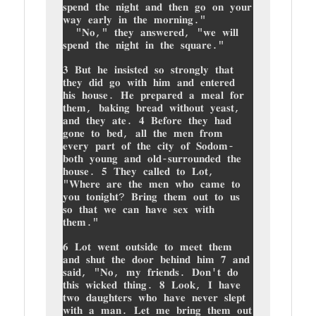
𝐬𝐩𝐞𝐧𝐝 𝐭𝐡𝐞 𝐧𝐢𝐠𝐡𝐭 𝐚𝐧𝐝 𝐭𝐡𝐞𝐧 𝐠𝐨 𝐨𝐧 𝐲𝐨𝐮𝐫 
𝐰𝐚𝐲 𝐞𝐚𝐫𝐥𝐲 𝐢𝐧 𝐭𝐡𝐞 𝐦𝐨𝐫𝐧𝐢𝐧𝐠."

  "𝐍𝐨," 𝐭𝐡𝐞𝐲 𝐚𝐧𝐬𝐰𝐞𝐫𝐞𝐝, "𝐰𝐞 𝐰𝐢𝐥𝐥 
𝐬𝐩𝐞𝐧𝐝 𝐭𝐡𝐞 𝐧𝐢𝐠𝐡𝐭 𝐢𝐧 𝐭𝐡𝐞 𝐬𝐪𝐮𝐚𝐫𝐞."

𝟑 𝐁𝐮𝐭 𝐡𝐞 𝐢𝐧𝐬𝐢𝐬𝐭𝐞𝐝 𝐬𝐨 𝐬𝐭𝐫𝐨𝐧𝐠𝐥𝐲 𝐭𝐡𝐚𝐭 
𝐭𝐡𝐞𝐲 𝐝𝐢𝐝 𝐠𝐨 𝐰𝐢𝐭𝐡 𝐡𝐢𝐦 𝐚𝐧𝐝 𝐞𝐧𝐭𝐞𝐫𝐞𝐝 
𝐡𝐢𝐬 𝐡𝐨𝐮𝐬𝐞. 𝐇𝐞 𝐩𝐫𝐞𝐩𝐚𝐫𝐞𝐝 𝐚 𝐦𝐞𝐚𝐥 𝐟𝐨𝐫 
𝐭𝐡𝐞𝐦, 𝐛𝐚𝐤𝐢𝐧𝐠 𝐛𝐫𝐞𝐚𝐝 𝐰𝐢𝐭𝐡𝐨𝐮𝐭 𝐲𝐞𝐚𝐬𝐭, 
𝐚𝐧𝐝 𝐭𝐡𝐞𝐲 𝐚𝐭𝐞. 𝟒 𝐁𝐞𝐟𝐨𝐫𝐞 𝐭𝐡𝐞𝐲 𝐡𝐚𝐝 
𝐠𝐨𝐧𝐞 𝐭𝐨 𝐛𝐞𝐝, 𝐚𝐥𝐥 𝐭𝐡𝐞 𝐦𝐞𝐧 𝐟𝐫𝐨𝐦 
𝐞𝐯𝐞𝐫𝐲 𝐩𝐚𝐫𝐭 𝐨𝐟 𝐭𝐡𝐞 𝐜𝐢𝐭𝐲 𝐨𝐟 𝐒𝐨𝐝𝐨𝐦-
𝐛𝐨𝐭𝐡 𝐲𝐨𝐮𝐧𝐠 𝐚𝐧𝐝 𝐨𝐥𝐝-𝐬𝐮𝐫𝐫𝐨𝐮𝐧𝐝𝐞𝐝 𝐭𝐡𝐞 
𝐡𝐨𝐮𝐬𝐞. 𝟓 𝐓𝐡𝐞𝐲 𝐜𝐚𝐥𝐥𝐞𝐝 𝐭𝐨 𝐋𝐨𝐭, 
"𝐖𝐡𝐞𝐫𝐞 𝐚𝐫𝐞 𝐭𝐡𝐞 𝐦𝐞𝐧 𝐰𝐡𝐨 𝐜𝐚𝐦𝐞 𝐭𝐨 
𝐲𝐨𝐮 𝐭𝐨𝐧𝐢𝐠𝐡𝐭? 𝐁𝐫𝐢𝐧𝐠 𝐭𝐡𝐞𝐦 𝐨𝐮𝐭 𝐭𝐨 𝐮𝐬 
𝐬𝐨 𝐭𝐡𝐚𝐭 𝐰𝐞 𝐜𝐚𝐧 𝐡𝐚𝐯𝐞 𝐬𝐞𝐱 𝐰𝐢𝐭𝐡 
𝐭𝐡𝐞𝐦."

𝟔 𝐋𝐨𝐭 𝐰𝐞𝐧𝐭 𝐨𝐮𝐭𝐬𝐢𝐝𝐞 𝐭𝐨 𝐦𝐞𝐞𝐭 𝐭𝐡𝐞𝐦 
𝐚𝐧𝐝 𝐬𝐡𝐮𝐭 𝐭𝐡𝐞 𝐝𝐨𝐨𝐫 𝐛𝐞𝐡𝐢𝐧𝐝 𝐡𝐢𝐦 𝟕 𝐚𝐧𝐝 
𝐬𝐚𝐢𝐝, "𝐍𝐨, 𝐦𝐲 𝐟𝐫𝐢𝐞𝐧𝐝𝐬. 𝐃𝐨𝐧'𝐭 𝐝𝐨 
𝐭𝐡𝐢𝐬 𝐰𝐢𝐜𝐤𝐞𝐝 𝐭𝐡𝐢𝐧𝐠. 𝟖 𝐋𝐨𝐨𝐤, 𝐈 𝐡𝐚𝐯𝐞 
𝐭𝐰𝐨 𝐝𝐚𝐮𝐠𝐡𝐭𝐞𝐫𝐬 𝐰𝐡𝐨 𝐡𝐚𝐯𝐞 𝐧𝐞𝐯𝐞𝐫 𝐬𝐥𝐞𝐩𝐭 
𝐰𝐢𝐭𝐡 𝐚 𝐦𝐚𝐧. 𝐋𝐞𝐭 𝐦𝐞 𝐛𝐫𝐢𝐧𝐠 𝐭𝐡𝐞𝐦 𝐨𝐮𝐭 