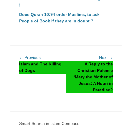
!
Does Quran 10:94 order Muslims, to ask
People of Book if they are in doubt ?
Post
Previous
Next
← Previous
Next →
navigation
post:
post:
Islam and The Killing
A Reply to the
of Dogs
Christian Polemic
‘Mary the Mother of
Jesus: A Houri in
Paradise?
Smart Search in Islam Compass