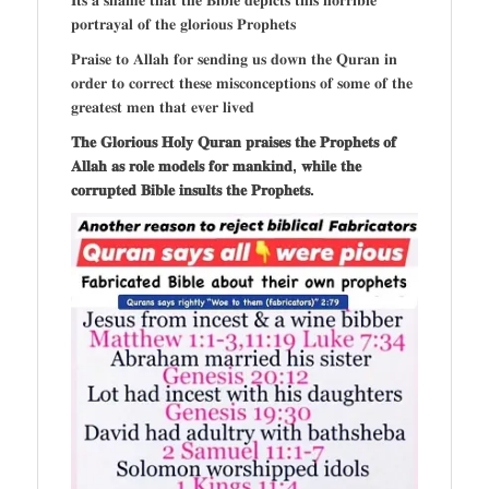
𝐩𝐨𝐫𝐭𝐫𝐚𝐲𝐚𝐥 𝐨𝐟 𝐭𝐡𝐞 𝐠𝐥𝐨𝐫𝐢𝐨𝐮𝐬 𝐏𝐫𝐨𝐩𝐡𝐞𝐭𝐬
𝐏𝐫𝐚𝐢𝐬𝐞 𝐭𝐨 𝐀𝐥𝐥𝐚𝐡 𝐟𝐨𝐫 𝐬𝐞𝐧𝐝𝐢𝐧𝐠 𝐮𝐬 𝐝𝐨𝐰𝐧 𝐭𝐡𝐞 𝐐𝐮𝐫𝐚𝐧 𝐢𝐧
𝐨𝐫𝐝𝐞𝐫 𝐭𝐨 𝐜𝐨𝐫𝐫𝐞𝐜𝐭 𝐭𝐡𝐞𝐬𝐞 𝐦𝐢𝐬𝐜𝐨𝐧𝐜𝐞𝐩𝐭𝐢𝐨𝐧𝐬 𝐨𝐟 𝐬𝐨𝐦𝐞 𝐨𝐟 𝐭𝐡𝐞
𝐠𝐫𝐞𝐚𝐭𝐞𝐬𝐭 𝐦𝐞𝐧 𝐭𝐡𝐚𝐭 𝐞𝐯𝐞𝐫 𝐥𝐢𝐯𝐞𝐝
𝐓𝐡𝐞 𝐆𝐥𝐨𝐫𝐢𝐨𝐮𝐬 𝐇𝐨𝐥𝐲 𝐐𝐮𝐫𝐚𝐧 𝐩𝐫𝐚𝐢𝐬𝐞𝐬 𝐭𝐡𝐞 𝐏𝐫𝐨𝐩𝐡𝐞𝐭𝐬 𝐨𝐟
𝐀𝐥𝐥𝐚𝐡 𝐚𝐬 𝐫𝐨𝐥𝐞 𝐦𝐨𝐝𝐞𝐥𝐬 𝐟𝐨𝐫 𝐦𝐚𝐧𝐤𝐢𝐧𝐝, 𝐰𝐡𝐢𝐥𝐞 𝐭𝐡𝐞
𝐜𝐨𝐫𝐫𝐮𝐩𝐭𝐞𝐝 𝐁𝐢𝐛𝐥𝐞 𝐢𝐧𝐬𝐮𝐥𝐭𝐬 𝐭𝐡𝐞 𝐏𝐫𝐨𝐩𝐡𝐞𝐭𝐬.