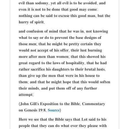
𝐞𝐯𝐢𝐥 𝐭𝐡𝐚𝐧 𝐬𝐨𝐝𝐨𝐦𝐲, 𝐲𝐞𝐭 𝐚𝐥𝐥 𝐞𝐯𝐢𝐥 𝐢𝐬 𝐭𝐨 𝐛𝐞 𝐚𝐯𝐨𝐢𝐝𝐞𝐝, 𝐚𝐧𝐝
𝐞𝐯𝐞𝐧 𝐢𝐭 𝐢𝐬 𝐧𝐨𝐭 𝐭𝐨 𝐛𝐞 𝐝𝐨𝐧𝐞 𝐭𝐡𝐚𝐭 𝐠𝐨𝐨𝐝 𝐦𝐚𝐲 𝐜𝐨𝐦𝐞:
𝐧𝐨𝐭𝐡𝐢𝐧𝐠 𝐜𝐚𝐧 𝐛𝐞 𝐬𝐚𝐢𝐝 𝐭𝐨 𝐞𝐱𝐜𝐮𝐬𝐞 𝐭𝐡𝐢𝐬 𝐠𝐨𝐨𝐝 𝐦𝐚𝐧, 𝐛𝐮𝐭 𝐭𝐡𝐞
𝐡𝐮𝐫𝐫𝐲 𝐨𝐟 𝐬𝐩𝐢𝐫𝐢𝐭,
𝐚𝐧𝐝 𝐜𝐨𝐧𝐟𝐮𝐬𝐢𝐨𝐧 𝐨𝐟 𝐦𝐢𝐧𝐝 𝐭𝐡𝐚𝐭 𝐡𝐞 𝐰𝐚𝐬 𝐢𝐧, 𝐧𝐨𝐭 𝐤𝐧𝐨𝐰𝐢𝐧𝐠
𝐰𝐡𝐚𝐭 𝐭𝐨 𝐬𝐚𝐲 𝐨𝐫 𝐝𝐨 𝐭𝐨 𝐩𝐫𝐞𝐯𝐞𝐧𝐭 𝐭𝐡𝐞 𝐛𝐚𝐬𝐞 𝐝𝐞𝐬𝐢𝐠𝐧𝐬 𝐨𝐟
𝐭𝐡𝐨𝐬𝐞 𝐦𝐞𝐧; 𝐭𝐡𝐚𝐭 𝐡𝐞 𝐦𝐢𝐠𝐡𝐭 𝐛𝐞 𝐩𝐫𝐞𝐭𝐭𝐲 𝐜𝐞𝐫𝐭𝐚𝐢𝐧 𝐭𝐡𝐞𝐲
𝐰𝐨𝐮𝐥𝐝 𝐧𝐨𝐭 𝐚𝐜𝐜𝐞𝐩𝐭 𝐨𝐟 𝐡𝐢𝐬 𝐨𝐟𝐟𝐞𝐫, 𝐭𝐡𝐞𝐢𝐫 𝐥𝐮𝐬𝐭 𝐛𝐮𝐫𝐧𝐢𝐧𝐠
𝐦𝐨𝐫𝐞 𝐚𝐟𝐭𝐞𝐫 𝐦𝐞𝐧 𝐭𝐡𝐚𝐧 𝐰𝐨𝐦𝐞𝐧; 𝐭𝐡𝐚𝐭 𝐭𝐡𝐢𝐬 𝐬𝐡𝐨𝐰𝐞𝐝 𝐡𝐢𝐬
𝐠𝐫𝐞𝐚𝐭 𝐫𝐞𝐠𝐚𝐫𝐝 𝐭𝐨 𝐭𝐡𝐞 𝐥𝐚𝐰𝐬 𝐨𝐟 𝐡𝐨𝐬𝐩𝐢𝐭𝐚𝐥𝐢𝐭𝐲, 𝐭𝐡𝐚𝐭 𝐡𝐞 𝐡𝐚𝐝
𝐫𝐚𝐭𝐡𝐞𝐫 𝐬𝐚𝐜𝐫𝐢𝐟𝐢𝐜𝐞 𝐡𝐢𝐬 𝐝𝐚𝐮𝐠𝐡𝐭𝐞𝐫𝐬 𝐭𝐨 𝐭𝐡𝐞𝐢𝐫 𝐛𝐫𝐮𝐭𝐚𝐥 𝐥𝐮𝐬𝐭𝐬,
𝐭𝐡𝐚𝐧 𝐠𝐢𝐯𝐞 𝐮𝐩 𝐭𝐡𝐞 𝐦𝐞𝐧 𝐭𝐡𝐚𝐭 𝐰𝐞𝐫𝐞 𝐢𝐧 𝐡𝐢𝐬 𝐡𝐨𝐮𝐬𝐞 𝐭𝐨
𝐭𝐡𝐞𝐦; 𝐚𝐧𝐝 𝐭𝐡𝐚𝐭 𝐡𝐞 𝐦𝐢𝐠𝐡𝐭 𝐡𝐨𝐩𝐞 𝐭𝐡𝐚𝐭 𝐭𝐡𝐢𝐬 𝐰𝐨𝐮𝐥𝐝 𝐬𝐨𝐟𝐭𝐞𝐧
𝐭𝐡𝐞𝐢𝐫 𝐦𝐢𝐧𝐝𝐬, 𝐚𝐧𝐝 𝐩𝐮𝐭 𝐭𝐡𝐞𝐦 𝐨𝐟𝐟 𝐨𝐟 𝐚𝐧𝐲 𝐟𝐮𝐫𝐭𝐡𝐞𝐫
𝐚𝐭𝐭𝐞𝐦𝐩𝐭;
(𝐉𝐨𝐡𝐧 𝐆𝐢𝐥𝐥’𝐬 𝐄𝐱𝐩𝐨𝐬𝐢𝐭𝐢𝐨𝐧 𝐭𝐨 𝐭𝐡𝐞 𝐁𝐢𝐛𝐥𝐞, 𝐂𝐨𝐦𝐦𝐞𝐧𝐭𝐚𝐫𝐲
𝐨𝐧 𝐆𝐞𝐧𝐞𝐬𝐢𝐬 𝟏𝟗:𝟖,
𝐒𝐨𝐮𝐫𝐜𝐞
)
𝐇𝐞𝐫𝐞 𝐰𝐞 𝐬𝐞𝐞 𝐭𝐡𝐚𝐭 𝐭𝐡𝐞 𝐁𝐢𝐛𝐥𝐞 𝐬𝐚𝐲𝐬 𝐭𝐡𝐚𝐭 𝐋𝐨𝐭 𝐬𝐚𝐢𝐝 𝐭𝐨 𝐡𝐢𝐬
𝐩𝐞𝐨𝐩𝐥𝐞 𝐭𝐡𝐚𝐭 𝐭𝐡𝐞𝐲 𝐜𝐚𝐧 𝐝𝐨 𝐰𝐡𝐚𝐭 𝐞𝐯𝐞𝐫 𝐭𝐡𝐞𝐲 𝐩𝐥𝐞𝐚𝐬𝐞 𝐰𝐢𝐭𝐡