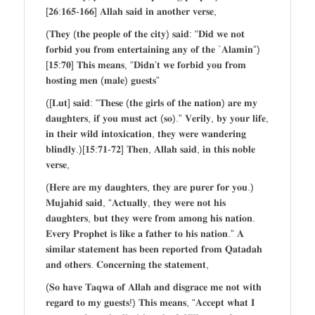
[𝟐𝟔:𝟏𝟔𝟓-𝟏𝟔𝟔] 𝐀𝐥𝐥𝐚𝐡 𝐬𝐚𝐢𝐝 𝐢𝐧 𝐚𝐧𝐨𝐭𝐡𝐞𝐫 𝐯𝐞𝐫𝐬𝐞,
(𝐓𝐡𝐞𝐲 (𝐭𝐡𝐞 𝐩𝐞𝐨𝐩𝐥𝐞 𝐨𝐟 𝐭𝐡𝐞 𝐜𝐢𝐭𝐲) 𝐬𝐚𝐢𝐝: “𝐃𝐢𝐝 𝐰𝐞 𝐧𝐨𝐭
𝐟𝐨𝐫𝐛𝐢𝐝 𝐲𝐨𝐮 𝐟𝐫𝐨𝐦 𝐞𝐧𝐭𝐞𝐫𝐭𝐚𝐢𝐧𝐢𝐧𝐠 𝐚𝐧𝐲 𝐨𝐟 𝐭𝐡𝐞 `𝐀𝐥𝐚𝐦𝐢𝐧”)
[𝟏𝟓:𝟕𝟎] 𝐓𝐡𝐢𝐬 𝐦𝐞𝐚𝐧𝐬, “𝐃𝐢𝐝𝐧’𝐭 𝐰𝐞 𝐟𝐨𝐫𝐛𝐢𝐝 𝐲𝐨𝐮 𝐟𝐫𝐨𝐦
𝐡𝐨𝐬𝐭𝐢𝐧𝐠 𝐦𝐞𝐧 (𝐦𝐚𝐥𝐞) 𝐠𝐮𝐞𝐬𝐭𝐬”
([𝐋𝐮𝐭] 𝐬𝐚𝐢𝐝: “𝐓𝐡𝐞𝐬𝐞 (𝐭𝐡𝐞 𝐠𝐢𝐫𝐥𝐬 𝐨𝐟 𝐭𝐡𝐞 𝐧𝐚𝐭𝐢𝐨𝐧) 𝐚𝐫𝐞 𝐦𝐲
𝐝𝐚𝐮𝐠𝐡𝐭𝐞𝐫𝐬, 𝐢𝐟 𝐲𝐨𝐮 𝐦𝐮𝐬𝐭 𝐚𝐜𝐭 (𝐬𝐨).” 𝐕𝐞𝐫𝐢𝐥𝐲, 𝐛𝐲 𝐲𝐨𝐮𝐫 𝐥𝐢𝐟𝐞,
𝐢𝐧 𝐭𝐡𝐞𝐢𝐫 𝐰𝐢𝐥𝐝 𝐢𝐧𝐭𝐨𝐱𝐢𝐜𝐚𝐭𝐢𝐨𝐧, 𝐭𝐡𝐞𝐲 𝐰𝐞𝐫𝐞 𝐰𝐚𝐧𝐝𝐞𝐫𝐢𝐧𝐠
𝐛𝐥𝐢𝐧𝐝𝐥𝐲.)[𝟏𝟓:𝟕𝟏-𝟕𝟐] 𝐓𝐡𝐞𝐧, 𝐀𝐥𝐥𝐚𝐡 𝐬𝐚𝐢𝐝, 𝐢𝐧 𝐭𝐡𝐢𝐬 𝐧𝐨𝐛𝐥𝐞
𝐯𝐞𝐫𝐬𝐞,
(𝐇𝐞𝐫𝐞 𝐚𝐫𝐞 𝐦𝐲 𝐝𝐚𝐮𝐠𝐡𝐭𝐞𝐫𝐬, 𝐭𝐡𝐞𝐲 𝐚𝐫𝐞 𝐩𝐮𝐫𝐞𝐫 𝐟𝐨𝐫 𝐲𝐨𝐮.)
𝐌𝐮𝐣𝐚𝐡𝐢𝐝 𝐬𝐚𝐢𝐝, “𝐀𝐜𝐭𝐮𝐚𝐥𝐥𝐲, 𝐭𝐡𝐞𝐲 𝐰𝐞𝐫𝐞 𝐧𝐨𝐭 𝐡𝐢𝐬
𝐝𝐚𝐮𝐠𝐡𝐭𝐞𝐫𝐬, 𝐛𝐮𝐭 𝐭𝐡𝐞𝐲 𝐰𝐞𝐫𝐞 𝐟𝐫𝐨𝐦 𝐚𝐦𝐨𝐧𝐠 𝐡𝐢𝐬 𝐧𝐚𝐭𝐢𝐨𝐧.
𝐄𝐯𝐞𝐫𝐲 𝐏𝐫𝐨𝐩𝐡𝐞𝐭 𝐢𝐬 𝐥𝐢𝐤𝐞 𝐚 𝐟𝐚𝐭𝐡𝐞𝐫 𝐭𝐨 𝐡𝐢𝐬 𝐧𝐚𝐭𝐢𝐨𝐧.” 𝐀
𝐬𝐢𝐦𝐢𝐥𝐚𝐫 𝐬𝐭𝐚𝐭𝐞𝐦𝐞𝐧𝐭 𝐡𝐚𝐬 𝐛𝐞𝐞𝐧 𝐫𝐞𝐩𝐨𝐫𝐭𝐞𝐝 𝐟𝐫𝐨𝐦 𝐐𝐚𝐭𝐚𝐝𝐚𝐡
𝐚𝐧𝐝 𝐨𝐭𝐡𝐞𝐫𝐬. 𝐂𝐨𝐧𝐜𝐞𝐫𝐧𝐢𝐧𝐠 𝐭𝐡𝐞 𝐬𝐭𝐚𝐭𝐞𝐦𝐞𝐧𝐭,
(𝐒𝐨 𝐡𝐚𝐯𝐞 𝐓𝐚𝐪𝐰𝐚 𝐨𝐟 𝐀𝐥𝐥𝐚𝐡 𝐚𝐧𝐝 𝐝𝐢𝐬𝐠𝐫𝐚𝐜𝐞 𝐦𝐞 𝐧𝐨𝐭 𝐰𝐢𝐭𝐡
𝐫𝐞𝐠𝐚𝐫𝐝 𝐭𝐨 𝐦𝐲 𝐠𝐮𝐞𝐬𝐭𝐬!) 𝐓𝐡𝐢𝐬 𝐦𝐞𝐚𝐧𝐬, “𝐀𝐜𝐜𝐞𝐩𝐭 𝐰𝐡𝐚𝐭 𝐈