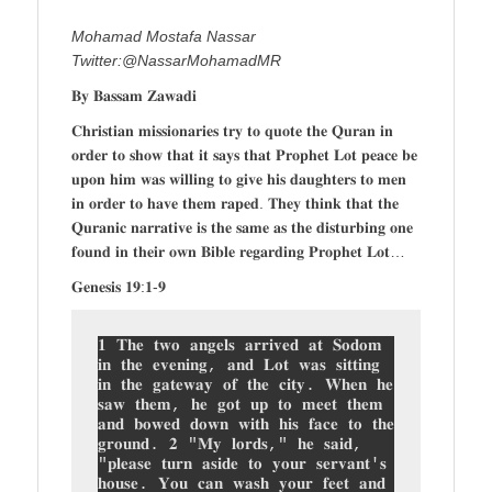
Mohamad Mostafa Nassar
Twitter:@NassarMohamadMR
𝐁𝐲 𝐁𝐚𝐬𝐬𝐚𝐦 𝐙𝐚𝐰𝐚𝐝𝐢
𝐂𝐡𝐫𝐢𝐬𝐭𝐢𝐚𝐧 𝐦𝐢𝐬𝐬𝐢𝐨𝐧𝐚𝐫𝐢𝐞𝐬 𝐭𝐫𝐲 𝐭𝐨 𝐪𝐮𝐨𝐭𝐞 𝐭𝐡𝐞 𝐐𝐮𝐫𝐚𝐧 𝐢𝐧
𝐨𝐫𝐝𝐞𝐫 𝐭𝐨 𝐬𝐡𝐨𝐰 𝐭𝐡𝐚𝐭 𝐢𝐭 𝐬𝐚𝐲𝐬 𝐭𝐡𝐚𝐭 𝐏𝐫𝐨𝐩𝐡𝐞𝐭 𝐋𝐨𝐭 𝐩𝐞𝐚𝐜𝐞 𝐛𝐞
𝐮𝐩𝐨𝐧 𝐡𝐢𝐦 𝐰𝐚𝐬 𝐰𝐢𝐥𝐥𝐢𝐧𝐠 𝐭𝐨 𝐠𝐢𝐯𝐞 𝐡𝐢𝐬 𝐝𝐚𝐮𝐠𝐡𝐭𝐞𝐫𝐬 𝐭𝐨 𝐦𝐞𝐧
𝐢𝐧 𝐨𝐫𝐝𝐞𝐫 𝐭𝐨 𝐡𝐚𝐯𝐞 𝐭𝐡𝐞𝐦 𝐫𝐚𝐩𝐞𝐝. 𝐓𝐡𝐞𝐲 𝐭𝐡𝐢𝐧𝐤 𝐭𝐡𝐚𝐭 𝐭𝐡𝐞
𝐐𝐮𝐫𝐚𝐧𝐢𝐜 𝐧𝐚𝐫𝐫𝐚𝐭𝐢𝐯𝐞 𝐢𝐬 𝐭𝐡𝐞 𝐬𝐚𝐦𝐞 𝐚𝐬 𝐭𝐡𝐞 𝐝𝐢𝐬𝐭𝐮𝐫𝐛𝐢𝐧𝐠 𝐨𝐧𝐞
𝐟𝐨𝐮𝐧𝐝 𝐢𝐧 𝐭𝐡𝐞𝐢𝐫 𝐨𝐰𝐧 𝐁𝐢𝐛𝐥𝐞 𝐫𝐞𝐠𝐚𝐫𝐝𝐢𝐧𝐠 𝐏𝐫𝐨𝐩𝐡𝐞𝐭 𝐋𝐨𝐭…
𝐆𝐞𝐧𝐞𝐬𝐢𝐬 𝟏𝟗:𝟏-𝟗
𝟏 𝐓𝐡𝐞 𝐭𝐰𝐨 𝐚𝐧𝐠𝐞𝐥𝐬 𝐚𝐫𝐫𝐢𝐯𝐞𝐝 𝐚𝐭 𝐒𝐨𝐝𝐨𝐦 
𝐢𝐧 𝐭𝐡𝐞 𝐞𝐯𝐞𝐧𝐢𝐧𝐠, 𝐚𝐧𝐝 𝐋𝐨𝐭 𝐰𝐚𝐬 𝐬𝐢𝐭𝐭𝐢𝐧𝐠 
𝐢𝐧 𝐭𝐡𝐞 𝐠𝐚𝐭𝐞𝐰𝐚𝐲 𝐨𝐟 𝐭𝐡𝐞 𝐜𝐢𝐭𝐲. 𝐖𝐡𝐞𝐧 𝐡𝐞 
𝐬𝐚𝐰 𝐭𝐡𝐞𝐦, 𝐡𝐞 𝐠𝐨𝐭 𝐮𝐩 𝐭𝐨 𝐦𝐞𝐞𝐭 𝐭𝐡𝐞𝐦 
𝐚𝐧𝐝 𝐛𝐨𝐰𝐞𝐝 𝐝𝐨𝐰𝐧 𝐰𝐢𝐭𝐡 𝐡𝐢𝐬 𝐟𝐚𝐜𝐞 𝐭𝐨 𝐭𝐡𝐞 
𝐠𝐫𝐨𝐮𝐧𝐝. 𝟐 "𝐌𝐲 𝐥𝐨𝐫𝐝𝐬," 𝐡𝐞 𝐬𝐚𝐢𝐝, 
"𝐩𝐥𝐞𝐚𝐬𝐞 𝐭𝐮𝐫𝐧 𝐚𝐬𝐢𝐝𝐞 𝐭𝐨 𝐲𝐨𝐮𝐫 𝐬𝐞𝐫𝐯𝐚𝐧𝐭'𝐬 
𝐡𝐨𝐮𝐬𝐞. 𝐘𝐨𝐮 𝐜𝐚𝐧 𝐰𝐚𝐬𝐡 𝐲𝐨𝐮𝐫 𝐟𝐞𝐞𝐭 𝐚𝐧𝐝 