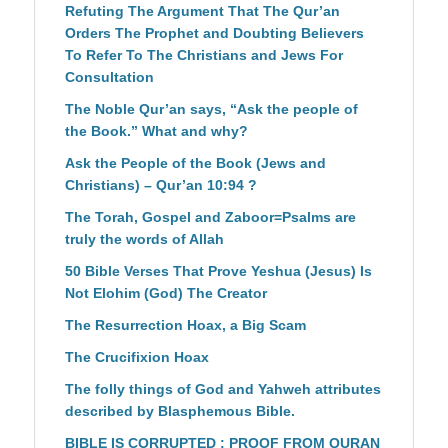
Refuting The Argument That The Qur’an
Orders The Prophet and Doubting Believers
To Refer To The Christians and Jews For
Consultation
The Noble Qur’an says, “Ask the people of
the Book.” What and why?
Ask the People of the Book (Jews and
Christians) – Qur’an 10:94 ?
The Torah, Gospel and Zaboor=Psalms are
truly the words of Allah
50 Bible Verses That Prove Yeshua (Jesus) Is
Not Elohim (God) The Creator
The Resurrection Hoax, a Big Scam
The Crucifixion Hoax
The folly things of God and Yahweh attributes
described by Blasphemous Bible.
BIBLE IS CORRUPTED : PROOF FROM QURAN