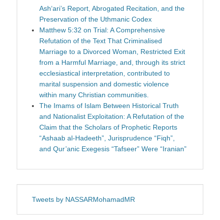
Ash‘ari’s Report, Abrogated Recitation, and the
Preservation of the Uthmanic Codex
Matthew 5:32 on Trial: A Comprehensive
Refutation of the Text That Criminalised
Marriage to a Divorced Woman, Restricted Exit
from a Harmful Marriage, and, through its strict
ecclesiastical interpretation, contributed to
marital suspension and domestic violence
within many Christian communities.
The Imams of Islam Between Historical Truth
and Nationalist Exploitation: A Refutation of the
Claim that the Scholars of Prophetic Reports
“Ashaab al-Hadeeth”, Jurisprudence “Fiqh”,
and Qur’anic Exegesis “Tafseer” Were “Iranian”
Tweets by NASSARMohamadMR