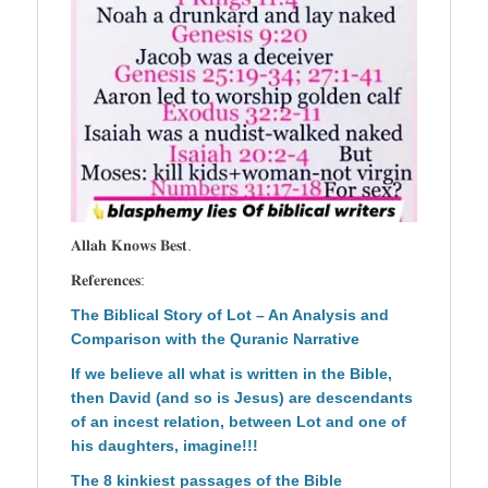
𝐀𝐥𝐥𝐚𝐡 𝐊𝐧𝐨𝐰𝐬 𝐁𝐞𝐬𝐭.
𝐑𝐞𝐟𝐞𝐫𝐞𝐧𝐜𝐞𝐬:
The Biblical Story of Lot – An Analysis and
Comparison with the Quranic Narrative
If we believe all what is written in the Bible,
then David (and so is Jesus) are descendants
of an incest relation, between Lot and one of
his daughters, imagine!!!
The 8 kinkiest passages of the Bible