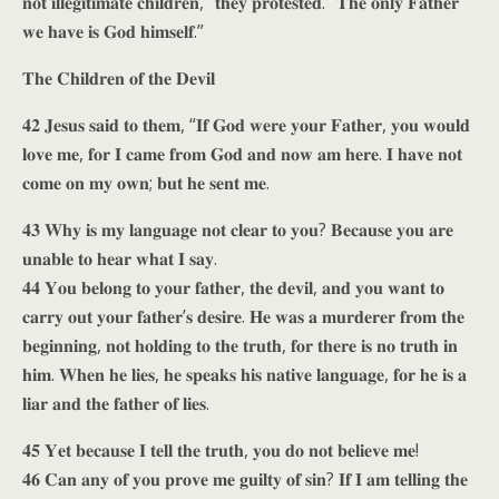
𝐧𝐨𝐭 𝐢𝐥𝐥𝐞𝐠𝐢𝐭𝐢𝐦𝐚𝐭𝐞 𝐜𝐡𝐢𝐥𝐝𝐫𝐞𝐧,” 𝐭𝐡𝐞𝐲 𝐩𝐫𝐨𝐭𝐞𝐬𝐭𝐞𝐝. “𝐓𝐡𝐞 𝐨𝐧𝐥𝐲 𝐅𝐚𝐭𝐡𝐞𝐫
𝐰𝐞 𝐡𝐚𝐯𝐞 𝐢𝐬 𝐆𝐨𝐝 𝐡𝐢𝐦𝐬𝐞𝐥𝐟.”
𝐓𝐡𝐞 𝐂𝐡𝐢𝐥𝐝𝐫𝐞𝐧 𝐨𝐟 𝐭𝐡𝐞 𝐃𝐞𝐯𝐢𝐥
𝟒𝟐 𝐉𝐞𝐬𝐮𝐬 𝐬𝐚𝐢𝐝 𝐭𝐨 𝐭𝐡𝐞𝐦, “𝐈𝐟 𝐆𝐨𝐝 𝐰𝐞𝐫𝐞 𝐲𝐨𝐮𝐫 𝐅𝐚𝐭𝐡𝐞𝐫, 𝐲𝐨𝐮 𝐰𝐨𝐮𝐥𝐝
𝐥𝐨𝐯𝐞 𝐦𝐞, 𝐟𝐨𝐫 𝐈 𝐜𝐚𝐦𝐞 𝐟𝐫𝐨𝐦 𝐆𝐨𝐝 𝐚𝐧𝐝 𝐧𝐨𝐰 𝐚𝐦 𝐡𝐞𝐫𝐞. 𝐈 𝐡𝐚𝐯𝐞 𝐧𝐨𝐭
𝐜𝐨𝐦𝐞 𝐨𝐧 𝐦𝐲 𝐨𝐰𝐧; 𝐛𝐮𝐭 𝐡𝐞 𝐬𝐞𝐧𝐭 𝐦𝐞.
𝟒𝟑 𝐖𝐡𝐲 𝐢𝐬 𝐦𝐲 𝐥𝐚𝐧𝐠𝐮𝐚𝐠𝐞 𝐧𝐨𝐭 𝐜𝐥𝐞𝐚𝐫 𝐭𝐨 𝐲𝐨𝐮? 𝐁𝐞𝐜𝐚𝐮𝐬𝐞 𝐲𝐨𝐮 𝐚𝐫𝐞
𝐮𝐧𝐚𝐛𝐥𝐞 𝐭𝐨 𝐡𝐞𝐚𝐫 𝐰𝐡𝐚𝐭 𝐈 𝐬𝐚𝐲.
𝟒𝟒 𝐘𝐨𝐮 𝐛𝐞𝐥𝐨𝐧𝐠 𝐭𝐨 𝐲𝐨𝐮𝐫 𝐟𝐚𝐭𝐡𝐞𝐫, 𝐭𝐡𝐞 𝐝𝐞𝐯𝐢𝐥, 𝐚𝐧𝐝 𝐲𝐨𝐮 𝐰𝐚𝐧𝐭 𝐭𝐨
𝐜𝐚𝐫𝐫𝐲 𝐨𝐮𝐭 𝐲𝐨𝐮𝐫 𝐟𝐚𝐭𝐡𝐞𝐫’𝐬 𝐝𝐞𝐬𝐢𝐫𝐞. 𝐇𝐞 𝐰𝐚𝐬 𝐚 𝐦𝐮𝐫𝐝𝐞𝐫𝐞𝐫 𝐟𝐫𝐨𝐦 𝐭𝐡𝐞
𝐛𝐞𝐠𝐢𝐧𝐧𝐢𝐧𝐠, 𝐧𝐨𝐭 𝐡𝐨𝐥𝐝𝐢𝐧𝐠 𝐭𝐨 𝐭𝐡𝐞 𝐭𝐫𝐮𝐭𝐡, 𝐟𝐨𝐫 𝐭𝐡𝐞𝐫𝐞 𝐢𝐬 𝐧𝐨 𝐭𝐫𝐮𝐭𝐡 𝐢𝐧
𝐡𝐢𝐦. 𝐖𝐡𝐞𝐧 𝐡𝐞 𝐥𝐢𝐞𝐬, 𝐡𝐞 𝐬𝐩𝐞𝐚𝐤𝐬 𝐡𝐢𝐬 𝐧𝐚𝐭𝐢𝐯𝐞 𝐥𝐚𝐧𝐠𝐮𝐚𝐠𝐞, 𝐟𝐨𝐫 𝐡𝐞 𝐢𝐬 𝐚
𝐥𝐢𝐚𝐫 𝐚𝐧𝐝 𝐭𝐡𝐞 𝐟𝐚𝐭𝐡𝐞𝐫 𝐨𝐟 𝐥𝐢𝐞𝐬.
𝟒𝟓 𝐘𝐞𝐭 𝐛𝐞𝐜𝐚𝐮𝐬𝐞 𝐈 𝐭𝐞𝐥𝐥 𝐭𝐡𝐞 𝐭𝐫𝐮𝐭𝐡, 𝐲𝐨𝐮 𝐝𝐨 𝐧𝐨𝐭 𝐛𝐞𝐥𝐢𝐞𝐯𝐞 𝐦𝐞!
𝟒𝟔 𝐂𝐚𝐧 𝐚𝐧𝐲 𝐨𝐟 𝐲𝐨𝐮 𝐩𝐫𝐨𝐯𝐞 𝐦𝐞 𝐠𝐮𝐢𝐥𝐭𝐲 𝐨𝐟 𝐬𝐢𝐧? 𝐈𝐟 𝐈 𝐚𝐦 𝐭𝐞𝐥𝐥𝐢𝐧𝐠 𝐭𝐡𝐞