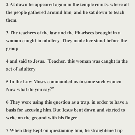
𝟐 𝐀𝐭 𝐝𝐚𝐰𝐧 𝐡𝐞 𝐚𝐩𝐩𝐞𝐚𝐫𝐞𝐝 𝐚𝐠𝐚𝐢𝐧 𝐢𝐧 𝐭𝐡𝐞 𝐭𝐞𝐦𝐩𝐥𝐞 𝐜𝐨𝐮𝐫𝐭𝐬, 𝐰𝐡𝐞𝐫𝐞 𝐚𝐥𝐥
𝐭𝐡𝐞 𝐩𝐞𝐨𝐩𝐥𝐞 𝐠𝐚𝐭𝐡𝐞𝐫𝐞𝐝 𝐚𝐫𝐨𝐮𝐧𝐝 𝐡𝐢𝐦, 𝐚𝐧𝐝 𝐡𝐞 𝐬𝐚𝐭 𝐝𝐨𝐰𝐧 𝐭𝐨 𝐭𝐞𝐚𝐜𝐡
𝐭𝐡𝐞𝐦.
𝟑 𝐓𝐡𝐞 𝐭𝐞𝐚𝐜𝐡𝐞𝐫𝐬 𝐨𝐟 𝐭𝐡𝐞 𝐥𝐚𝐰 𝐚𝐧𝐝 𝐭𝐡𝐞 𝐏𝐡𝐚𝐫𝐢𝐬𝐞𝐞𝐬 𝐛𝐫𝐨𝐮𝐠𝐡𝐭 𝐢𝐧 𝐚
𝐰𝐨𝐦𝐚𝐧 𝐜𝐚𝐮𝐠𝐡𝐭 𝐢𝐧 𝐚𝐝𝐮𝐥𝐭𝐞𝐫𝐲. 𝐓𝐡𝐞𝐲 𝐦𝐚𝐝𝐞 𝐡𝐞𝐫 𝐬𝐭𝐚𝐧𝐝 𝐛𝐞𝐟𝐨𝐫𝐞 𝐭𝐡𝐞
𝐠𝐫𝐨𝐮𝐩
𝟒 𝐚𝐧𝐝 𝐬𝐚𝐢𝐝 𝐭𝐨 𝐉𝐞𝐬𝐮𝐬, “𝐓𝐞𝐚𝐜𝐡𝐞𝐫, 𝐭𝐡𝐢𝐬 𝐰𝐨𝐦𝐚𝐧 𝐰𝐚𝐬 𝐜𝐚𝐮𝐠𝐡𝐭 𝐢𝐧 𝐭𝐡𝐞
𝐚𝐜𝐭 𝐨𝐟 𝐚𝐝𝐮𝐥𝐭𝐞𝐫𝐲.
𝟓 𝐈𝐧 𝐭𝐡𝐞 𝐋𝐚𝐰 𝐌𝐨𝐬𝐞𝐬 𝐜𝐨𝐦𝐦𝐚𝐧𝐝𝐞𝐝 𝐮𝐬 𝐭𝐨 𝐬𝐭𝐨𝐧𝐞 𝐬𝐮𝐜𝐡 𝐰𝐨𝐦𝐞𝐧.
𝐍𝐨𝐰 𝐰𝐡𝐚𝐭 𝐝𝐨 𝐲𝐨𝐮 𝐬𝐚𝐲?”
𝟔 𝐓𝐡𝐞𝐲 𝐰𝐞𝐫𝐞 𝐮𝐬𝐢𝐧𝐠 𝐭𝐡𝐢𝐬 𝐪𝐮𝐞𝐬𝐭𝐢𝐨𝐧 𝐚𝐬 𝐚 𝐭𝐫𝐚𝐩, 𝐢𝐧 𝐨𝐫𝐝𝐞𝐫 𝐭𝐨 𝐡𝐚𝐯𝐞 𝐚
𝐛𝐚𝐬𝐢𝐬 𝐟𝐨𝐫 𝐚𝐜𝐜𝐮𝐬𝐢𝐧𝐠 𝐡𝐢𝐦. 𝐁𝐮𝐭 𝐉𝐞𝐬𝐮𝐬 𝐛𝐞𝐧𝐭 𝐝𝐨𝐰𝐧 𝐚𝐧𝐝 𝐬𝐭𝐚𝐫𝐭𝐞𝐝 𝐭𝐨
𝐰𝐫𝐢𝐭𝐞 𝐨𝐧 𝐭𝐡𝐞 𝐠𝐫𝐨𝐮𝐧𝐝 𝐰𝐢𝐭𝐡 𝐡𝐢𝐬 𝐟𝐢𝐧𝐠𝐞𝐫.
𝟕 𝐖𝐡𝐞𝐧 𝐭𝐡𝐞𝐲 𝐤𝐞𝐩𝐭 𝐨𝐧 𝐪𝐮𝐞𝐬𝐭𝐢𝐨𝐧𝐢𝐧𝐠 𝐡𝐢𝐦, 𝐡𝐞 𝐬𝐭𝐫𝐚𝐢𝐠𝐡𝐭𝐞𝐧𝐞𝐝 𝐮𝐩