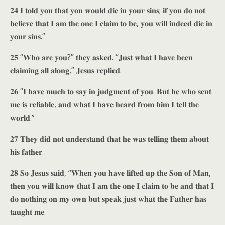
𝟐𝟒 𝐈 𝐭𝐨𝐥𝐝 𝐲𝐨𝐮 𝐭𝐡𝐚𝐭 𝐲𝐨𝐮 𝐰𝐨𝐮𝐥𝐝 𝐝𝐢𝐞 𝐢𝐧 𝐲𝐨𝐮𝐫 𝐬𝐢𝐧𝐬; 𝐢𝐟 𝐲𝐨𝐮 𝐝𝐨 𝐧𝐨𝐭
𝐛𝐞𝐥𝐢𝐞𝐯𝐞 𝐭𝐡𝐚𝐭 𝐈 𝐚𝐦 𝐭𝐡𝐞 𝐨𝐧𝐞 𝐈 𝐜𝐥𝐚𝐢𝐦 𝐭𝐨 𝐛𝐞, 𝐲𝐨𝐮 𝐰𝐢𝐥𝐥 𝐢𝐧𝐝𝐞𝐞𝐝 𝐝𝐢𝐞 𝐢𝐧
𝐲𝐨𝐮𝐫 𝐬𝐢𝐧𝐬.”
𝟐𝟓 “𝐖𝐡𝐨 𝐚𝐫𝐞 𝐲𝐨𝐮?” 𝐭𝐡𝐞𝐲 𝐚𝐬𝐤𝐞𝐝. “𝐉𝐮𝐬𝐭 𝐰𝐡𝐚𝐭 𝐈 𝐡𝐚𝐯𝐞 𝐛𝐞𝐞𝐧
𝐜𝐥𝐚𝐢𝐦𝐢𝐧𝐠 𝐚𝐥𝐥 𝐚𝐥𝐨𝐧𝐠,” 𝐉𝐞𝐬𝐮𝐬 𝐫𝐞𝐩𝐥𝐢𝐞𝐝.
𝟐𝟔 “𝐈 𝐡𝐚𝐯𝐞 𝐦𝐮𝐜𝐡 𝐭𝐨 𝐬𝐚𝐲 𝐢𝐧 𝐣𝐮𝐝𝐠𝐦𝐞𝐧𝐭 𝐨𝐟 𝐲𝐨𝐮. 𝐁𝐮𝐭 𝐡𝐞 𝐰𝐡𝐨 𝐬𝐞𝐧𝐭
𝐦𝐞 𝐢𝐬 𝐫𝐞𝐥𝐢𝐚𝐛𝐥𝐞, 𝐚𝐧𝐝 𝐰𝐡𝐚𝐭 𝐈 𝐡𝐚𝐯𝐞 𝐡𝐞𝐚𝐫𝐝 𝐟𝐫𝐨𝐦 𝐡𝐢𝐦 𝐈 𝐭𝐞𝐥𝐥 𝐭𝐡𝐞
𝐰𝐨𝐫𝐥𝐝.”
𝟐𝟕 𝐓𝐡𝐞𝐲 𝐝𝐢𝐝 𝐧𝐨𝐭 𝐮𝐧𝐝𝐞𝐫𝐬𝐭𝐚𝐧𝐝 𝐭𝐡𝐚𝐭 𝐡𝐞 𝐰𝐚𝐬 𝐭𝐞𝐥𝐥𝐢𝐧𝐠 𝐭𝐡𝐞𝐦 𝐚𝐛𝐨𝐮𝐭
𝐡𝐢𝐬 𝐟𝐚𝐭𝐡𝐞𝐫.
𝟐𝟖 𝐒𝐨 𝐉𝐞𝐬𝐮𝐬 𝐬𝐚𝐢𝐝, “𝐖𝐡𝐞𝐧 𝐲𝐨𝐮 𝐡𝐚𝐯𝐞 𝐥𝐢𝐟𝐭𝐞𝐝 𝐮𝐩 𝐭𝐡𝐞 𝐒𝐨𝐧 𝐨𝐟 𝐌𝐚𝐧,
𝐭𝐡𝐞𝐧 𝐲𝐨𝐮 𝐰𝐢𝐥𝐥 𝐤𝐧𝐨𝐰 𝐭𝐡𝐚𝐭 𝐈 𝐚𝐦 𝐭𝐡𝐞 𝐨𝐧𝐞 𝐈 𝐜𝐥𝐚𝐢𝐦 𝐭𝐨 𝐛𝐞 𝐚𝐧𝐝 𝐭𝐡𝐚𝐭 𝐈
𝐝𝐨 𝐧𝐨𝐭𝐡𝐢𝐧𝐠 𝐨𝐧 𝐦𝐲 𝐨𝐰𝐧 𝐛𝐮𝐭 𝐬𝐩𝐞𝐚𝐤 𝐣𝐮𝐬𝐭 𝐰𝐡𝐚𝐭 𝐭𝐡𝐞 𝐅𝐚𝐭𝐡𝐞𝐫 𝐡𝐚𝐬
𝐭𝐚𝐮𝐠𝐡𝐭 𝐦𝐞.