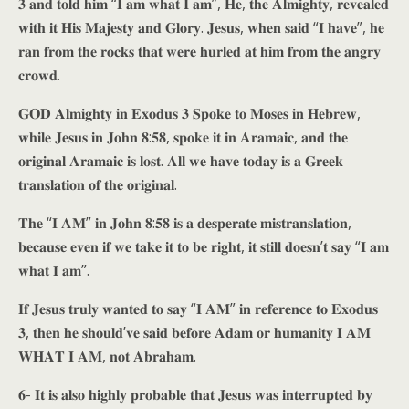
𝟑 𝐚𝐧𝐝 𝐭𝐨𝐥𝐝 𝐡𝐢𝐦 “𝐈 𝐚𝐦 𝐰𝐡𝐚𝐭 𝐈 𝐚𝐦”, 𝐇𝐞, 𝐭𝐡𝐞 𝐀𝐥𝐦𝐢𝐠𝐡𝐭𝐲, 𝐫𝐞𝐯𝐞𝐚𝐥𝐞𝐝
𝐰𝐢𝐭𝐡 𝐢𝐭 𝐇𝐢𝐬 𝐌𝐚𝐣𝐞𝐬𝐭𝐲 𝐚𝐧𝐝 𝐆𝐥𝐨𝐫𝐲. 𝐉𝐞𝐬𝐮𝐬, 𝐰𝐡𝐞𝐧 𝐬𝐚𝐢𝐝 “𝐈 𝐡𝐚𝐯𝐞”, 𝐡𝐞
𝐫𝐚𝐧 𝐟𝐫𝐨𝐦 𝐭𝐡𝐞 𝐫𝐨𝐜𝐤𝐬 𝐭𝐡𝐚𝐭 𝐰𝐞𝐫𝐞 𝐡𝐮𝐫𝐥𝐞𝐝 𝐚𝐭 𝐡𝐢𝐦 𝐟𝐫𝐨𝐦 𝐭𝐡𝐞 𝐚𝐧𝐠𝐫𝐲
𝐜𝐫𝐨𝐰𝐝.
𝐆𝐎𝐃 𝐀𝐥𝐦𝐢𝐠𝐡𝐭𝐲 𝐢𝐧 𝐄𝐱𝐨𝐝𝐮𝐬 𝟑 𝐒𝐩𝐨𝐤𝐞 𝐭𝐨 𝐌𝐨𝐬𝐞𝐬 𝐢𝐧 𝐇𝐞𝐛𝐫𝐞𝐰,
𝐰𝐡𝐢𝐥𝐞 𝐉𝐞𝐬𝐮𝐬 𝐢𝐧 𝐉𝐨𝐡𝐧 𝟖:𝟓𝟖, 𝐬𝐩𝐨𝐤𝐞 𝐢𝐭 𝐢𝐧 𝐀𝐫𝐚𝐦𝐚𝐢𝐜, 𝐚𝐧𝐝 𝐭𝐡𝐞
𝐨𝐫𝐢𝐠𝐢𝐧𝐚𝐥 𝐀𝐫𝐚𝐦𝐚𝐢𝐜 𝐢𝐬 𝐥𝐨𝐬𝐭. 𝐀𝐥𝐥 𝐰𝐞 𝐡𝐚𝐯𝐞 𝐭𝐨𝐝𝐚𝐲 𝐢𝐬 𝐚 𝐆𝐫𝐞𝐞𝐤
𝐭𝐫𝐚𝐧𝐬𝐥𝐚𝐭𝐢𝐨𝐧 𝐨𝐟 𝐭𝐡𝐞 𝐨𝐫𝐢𝐠𝐢𝐧𝐚𝐥.
𝐓𝐡𝐞 “𝐈 𝐀𝐌” 𝐢𝐧 𝐉𝐨𝐡𝐧 𝟖:𝟓𝟖 𝐢𝐬 𝐚 𝐝𝐞𝐬𝐩𝐞𝐫𝐚𝐭𝐞 𝐦𝐢𝐬𝐭𝐫𝐚𝐧𝐬𝐥𝐚𝐭𝐢𝐨𝐧,
𝐛𝐞𝐜𝐚𝐮𝐬𝐞 𝐞𝐯𝐞𝐧 𝐢𝐟 𝐰𝐞 𝐭𝐚𝐤𝐞 𝐢𝐭 𝐭𝐨 𝐛𝐞 𝐫𝐢𝐠𝐡𝐭, 𝐢𝐭 𝐬𝐭𝐢𝐥𝐥 𝐝𝐨𝐞𝐬𝐧’𝐭 𝐬𝐚𝐲 “𝐈 𝐚𝐦
𝐰𝐡𝐚𝐭 𝐈 𝐚𝐦”.
𝐈𝐟 𝐉𝐞𝐬𝐮𝐬 𝐭𝐫𝐮𝐥𝐲 𝐰𝐚𝐧𝐭𝐞𝐝 𝐭𝐨 𝐬𝐚𝐲 “𝐈 𝐀𝐌” 𝐢𝐧 𝐫𝐞𝐟𝐞𝐫𝐞𝐧𝐜𝐞 𝐭𝐨 𝐄𝐱𝐨𝐝𝐮𝐬
𝟑, 𝐭𝐡𝐞𝐧 𝐡𝐞 𝐬𝐡𝐨𝐮𝐥𝐝’𝐯𝐞 𝐬𝐚𝐢𝐝 𝐛𝐞𝐟𝐨𝐫𝐞 𝐀𝐝𝐚𝐦 𝐨𝐫 𝐡𝐮𝐦𝐚𝐧𝐢𝐭𝐲 𝐈 𝐀𝐌
𝐖𝐇𝐀𝐓 𝐈 𝐀𝐌, 𝐧𝐨𝐭 𝐀𝐛𝐫𝐚𝐡𝐚𝐦.
𝟔- 𝐈𝐭 𝐢𝐬 𝐚𝐥𝐬𝐨 𝐡𝐢𝐠𝐡𝐥𝐲 𝐩𝐫𝐨𝐛𝐚𝐛𝐥𝐞 𝐭𝐡𝐚𝐭 𝐉𝐞𝐬𝐮𝐬 𝐰𝐚𝐬 𝐢𝐧𝐭𝐞𝐫𝐫𝐮𝐩𝐭𝐞𝐝 𝐛𝐲