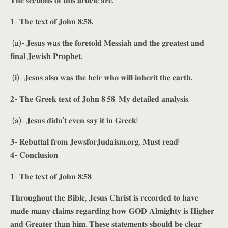
𝐓𝐡𝐞 𝐬𝐞𝐜𝐭𝐢𝐨𝐧𝐬 𝐨𝐟 𝐭𝐡𝐢𝐬 𝐚𝐫𝐭𝐢𝐜𝐥𝐞 𝐚𝐫𝐞:
𝟏- 𝐓𝐡𝐞 𝐭𝐞𝐱𝐭 𝐨𝐟 𝐉𝐨𝐡𝐧 𝟖:𝟓𝟖.
(𝐚)- 𝐉𝐞𝐬𝐮𝐬 𝐰𝐚𝐬 𝐭𝐡𝐞 𝐟𝐨𝐫𝐞𝐭𝐨𝐥𝐝 𝐌𝐞𝐬𝐬𝐢𝐚𝐡 𝐚𝐧𝐝 𝐭𝐡𝐞 𝐠𝐫𝐞𝐚𝐭𝐞𝐬𝐭 𝐚𝐧𝐝
𝐟𝐢𝐧𝐚𝐥 𝐉𝐞𝐰𝐢𝐬𝐡 𝐏𝐫𝐨𝐩𝐡𝐞𝐭.
(𝐢)- 𝐉𝐞𝐬𝐮𝐬 𝐚𝐥𝐬𝐨 𝐰𝐚𝐬 𝐭𝐡𝐞 𝐡𝐞𝐢𝐫 𝐰𝐡𝐨 𝐰𝐢𝐥𝐥 𝐢𝐧𝐡𝐞𝐫𝐢𝐭 𝐭𝐡𝐞 𝐞𝐚𝐫𝐭𝐡.
𝟐- 𝐓𝐡𝐞 𝐆𝐫𝐞𝐞𝐤 𝐭𝐞𝐱𝐭 𝐨𝐟 𝐉𝐨𝐡𝐧 𝟖:𝟓𝟖. 𝐌𝐲 𝐝𝐞𝐭𝐚𝐢𝐥𝐞𝐝 𝐚𝐧𝐚𝐥𝐲𝐬𝐢𝐬.
(𝐚)- 𝐉𝐞𝐬𝐮𝐬 𝐝𝐢𝐝𝐧’𝐭 𝐞𝐯𝐞𝐧 𝐬𝐚𝐲 𝐢𝐭 𝐢𝐧 𝐆𝐫𝐞𝐞𝐤!
𝟑- 𝐑𝐞𝐛𝐮𝐭𝐭𝐚𝐥 𝐟𝐫𝐨𝐦 𝐉𝐞𝐰𝐬𝐟𝐨𝐫𝐉𝐮𝐝𝐚𝐢𝐬𝐦.𝐨𝐫𝐠. 𝐌𝐮𝐬𝐭 𝐫𝐞𝐚𝐝!
𝟒- 𝐂𝐨𝐧𝐜𝐥𝐮𝐬𝐢𝐨𝐧.
𝟏- 𝐓𝐡𝐞 𝐭𝐞𝐱𝐭 𝐨𝐟 𝐉𝐨𝐡𝐧 𝟖:𝟓𝟖
𝐓𝐡𝐫𝐨𝐮𝐠𝐡𝐨𝐮𝐭 𝐭𝐡𝐞 𝐁𝐢𝐛𝐥𝐞, 𝐉𝐞𝐬𝐮𝐬 𝐂𝐡𝐫𝐢𝐬𝐭 𝐢𝐬 𝐫𝐞𝐜𝐨𝐫𝐝𝐞𝐝 𝐭𝐨 𝐡𝐚𝐯𝐞
𝐦𝐚𝐝𝐞 𝐦𝐚𝐧𝐲 𝐜𝐥𝐚𝐢𝐦𝐬 𝐫𝐞𝐠𝐚𝐫𝐝𝐢𝐧𝐠 𝐡𝐨𝐰 𝐆𝐎𝐃 𝐀𝐥𝐦𝐢𝐠𝐡𝐭𝐲 𝐢𝐬 𝐇𝐢𝐠𝐡𝐞𝐫
𝐚𝐧𝐝 𝐆𝐫𝐞𝐚𝐭𝐞𝐫 𝐭𝐡𝐚𝐧 𝐡𝐢𝐦. 𝐓𝐡𝐞𝐬𝐞 𝐬𝐭𝐚𝐭𝐞𝐦𝐞𝐧𝐭𝐬 𝐬𝐡𝐨𝐮𝐥𝐝 𝐛𝐞 𝐜𝐥𝐞𝐚𝐫