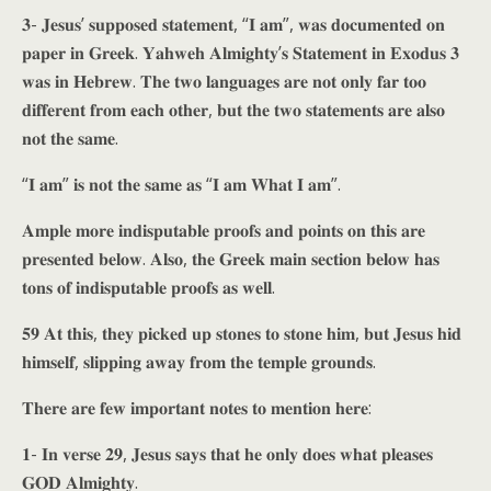
𝟑- 𝐉𝐞𝐬𝐮𝐬’ 𝐬𝐮𝐩𝐩𝐨𝐬𝐞𝐝 𝐬𝐭𝐚𝐭𝐞𝐦𝐞𝐧𝐭, “𝐈 𝐚𝐦”, 𝐰𝐚𝐬 𝐝𝐨𝐜𝐮𝐦𝐞𝐧𝐭𝐞𝐝 𝐨𝐧
𝐩𝐚𝐩𝐞𝐫 𝐢𝐧 𝐆𝐫𝐞𝐞𝐤. 𝐘𝐚𝐡𝐰𝐞𝐡 𝐀𝐥𝐦𝐢𝐠𝐡𝐭𝐲’𝐬 𝐒𝐭𝐚𝐭𝐞𝐦𝐞𝐧𝐭 𝐢𝐧 𝐄𝐱𝐨𝐝𝐮𝐬 𝟑
𝐰𝐚𝐬 𝐢𝐧 𝐇𝐞𝐛𝐫𝐞𝐰. 𝐓𝐡𝐞 𝐭𝐰𝐨 𝐥𝐚𝐧𝐠𝐮𝐚𝐠𝐞𝐬 𝐚𝐫𝐞 𝐧𝐨𝐭 𝐨𝐧𝐥𝐲 𝐟𝐚𝐫 𝐭𝐨𝐨
𝐝𝐢𝐟𝐟𝐞𝐫𝐞𝐧𝐭 𝐟𝐫𝐨𝐦 𝐞𝐚𝐜𝐡 𝐨𝐭𝐡𝐞𝐫, 𝐛𝐮𝐭 𝐭𝐡𝐞 𝐭𝐰𝐨 𝐬𝐭𝐚𝐭𝐞𝐦𝐞𝐧𝐭𝐬 𝐚𝐫𝐞 𝐚𝐥𝐬𝐨
𝐧𝐨𝐭 𝐭𝐡𝐞 𝐬𝐚𝐦𝐞.
“𝐈 𝐚𝐦” 𝐢𝐬 𝐧𝐨𝐭 𝐭𝐡𝐞 𝐬𝐚𝐦𝐞 𝐚𝐬 “𝐈 𝐚𝐦 𝐖𝐡𝐚𝐭 𝐈 𝐚𝐦”.
𝐀𝐦𝐩𝐥𝐞 𝐦𝐨𝐫𝐞 𝐢𝐧𝐝𝐢𝐬𝐩𝐮𝐭𝐚𝐛𝐥𝐞 𝐩𝐫𝐨𝐨𝐟𝐬 𝐚𝐧𝐝 𝐩𝐨𝐢𝐧𝐭𝐬 𝐨𝐧 𝐭𝐡𝐢𝐬 𝐚𝐫𝐞
𝐩𝐫𝐞𝐬𝐞𝐧𝐭𝐞𝐝 𝐛𝐞𝐥𝐨𝐰. 𝐀𝐥𝐬𝐨, 𝐭𝐡𝐞 𝐆𝐫𝐞𝐞𝐤 𝐦𝐚𝐢𝐧 𝐬𝐞𝐜𝐭𝐢𝐨𝐧 𝐛𝐞𝐥𝐨𝐰 𝐡𝐚𝐬
𝐭𝐨𝐧𝐬 𝐨𝐟 𝐢𝐧𝐝𝐢𝐬𝐩𝐮𝐭𝐚𝐛𝐥𝐞 𝐩𝐫𝐨𝐨𝐟𝐬 𝐚𝐬 𝐰𝐞𝐥𝐥.
𝟓𝟗 𝐀𝐭 𝐭𝐡𝐢𝐬, 𝐭𝐡𝐞𝐲 𝐩𝐢𝐜𝐤𝐞𝐝 𝐮𝐩 𝐬𝐭𝐨𝐧𝐞𝐬 𝐭𝐨 𝐬𝐭𝐨𝐧𝐞 𝐡𝐢𝐦, 𝐛𝐮𝐭 𝐉𝐞𝐬𝐮𝐬 𝐡𝐢𝐝
𝐡𝐢𝐦𝐬𝐞𝐥𝐟, 𝐬𝐥𝐢𝐩𝐩𝐢𝐧𝐠 𝐚𝐰𝐚𝐲 𝐟𝐫𝐨𝐦 𝐭𝐡𝐞 𝐭𝐞𝐦𝐩𝐥𝐞 𝐠𝐫𝐨𝐮𝐧𝐝𝐬.
𝐓𝐡𝐞𝐫𝐞 𝐚𝐫𝐞 𝐟𝐞𝐰 𝐢𝐦𝐩𝐨𝐫𝐭𝐚𝐧𝐭 𝐧𝐨𝐭𝐞𝐬 𝐭𝐨 𝐦𝐞𝐧𝐭𝐢𝐨𝐧 𝐡𝐞𝐫𝐞:
𝟏- 𝐈𝐧 𝐯𝐞𝐫𝐬𝐞 𝟐𝟗, 𝐉𝐞𝐬𝐮𝐬 𝐬𝐚𝐲𝐬 𝐭𝐡𝐚𝐭 𝐡𝐞 𝐨𝐧𝐥𝐲 𝐝𝐨𝐞𝐬 𝐰𝐡𝐚𝐭 𝐩𝐥𝐞𝐚𝐬𝐞𝐬
𝐆𝐎𝐃 𝐀𝐥𝐦𝐢𝐠𝐡𝐭𝐲.