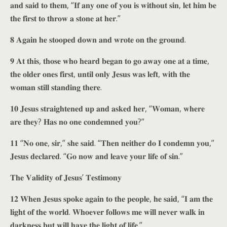
𝐚𝐧𝐝 𝐬𝐚𝐢𝐝 𝐭𝐨 𝐭𝐡𝐞𝐦, “𝐈𝐟 𝐚𝐧𝐲 𝐨𝐧𝐞 𝐨𝐟 𝐲𝐨𝐮 𝐢𝐬 𝐰𝐢𝐭𝐡𝐨𝐮𝐭 𝐬𝐢𝐧, 𝐥𝐞𝐭 𝐡𝐢𝐦 𝐛𝐞
𝐭𝐡𝐞 𝐟𝐢𝐫𝐬𝐭 𝐭𝐨 𝐭𝐡𝐫𝐨𝐰 𝐚 𝐬𝐭𝐨𝐧𝐞 𝐚𝐭 𝐡𝐞𝐫.”
𝟖 𝐀𝐠𝐚𝐢𝐧 𝐡𝐞 𝐬𝐭𝐨𝐨𝐩𝐞𝐝 𝐝𝐨𝐰𝐧 𝐚𝐧𝐝 𝐰𝐫𝐨𝐭𝐞 𝐨𝐧 𝐭𝐡𝐞 𝐠𝐫𝐨𝐮𝐧𝐝.
𝟗 𝐀𝐭 𝐭𝐡𝐢𝐬, 𝐭𝐡𝐨𝐬𝐞 𝐰𝐡𝐨 𝐡𝐞𝐚𝐫𝐝 𝐛𝐞𝐠𝐚𝐧 𝐭𝐨 𝐠𝐨 𝐚𝐰𝐚𝐲 𝐨𝐧𝐞 𝐚𝐭 𝐚 𝐭𝐢𝐦𝐞,
𝐭𝐡𝐞 𝐨𝐥𝐝𝐞𝐫 𝐨𝐧𝐞𝐬 𝐟𝐢𝐫𝐬𝐭, 𝐮𝐧𝐭𝐢𝐥 𝐨𝐧𝐥𝐲 𝐉𝐞𝐬𝐮𝐬 𝐰𝐚𝐬 𝐥𝐞𝐟𝐭, 𝐰𝐢𝐭𝐡 𝐭𝐡𝐞
𝐰𝐨𝐦𝐚𝐧 𝐬𝐭𝐢𝐥𝐥 𝐬𝐭𝐚𝐧𝐝𝐢𝐧𝐠 𝐭𝐡𝐞𝐫𝐞.
𝟏𝟎 𝐉𝐞𝐬𝐮𝐬 𝐬𝐭𝐫𝐚𝐢𝐠𝐡𝐭𝐞𝐧𝐞𝐝 𝐮𝐩 𝐚𝐧𝐝 𝐚𝐬𝐤𝐞𝐝 𝐡𝐞𝐫, “𝐖𝐨𝐦𝐚𝐧, 𝐰𝐡𝐞𝐫𝐞
𝐚𝐫𝐞 𝐭𝐡𝐞𝐲? 𝐇𝐚𝐬 𝐧𝐨 𝐨𝐧𝐞 𝐜𝐨𝐧𝐝𝐞𝐦𝐧𝐞𝐝 𝐲𝐨𝐮?”
𝟏𝟏 “𝐍𝐨 𝐨𝐧𝐞, 𝐬𝐢𝐫,” 𝐬𝐡𝐞 𝐬𝐚𝐢𝐝. “𝐓𝐡𝐞𝐧 𝐧𝐞𝐢𝐭𝐡𝐞𝐫 𝐝𝐨 𝐈 𝐜𝐨𝐧𝐝𝐞𝐦𝐧 𝐲𝐨𝐮,”
𝐉𝐞𝐬𝐮𝐬 𝐝𝐞𝐜𝐥𝐚𝐫𝐞𝐝. “𝐆𝐨 𝐧𝐨𝐰 𝐚𝐧𝐝 𝐥𝐞𝐚𝐯𝐞 𝐲𝐨𝐮𝐫 𝐥𝐢𝐟𝐞 𝐨𝐟 𝐬𝐢𝐧.”
𝐓𝐡𝐞 𝐕𝐚𝐥𝐢𝐝𝐢𝐭𝐲 𝐨𝐟 𝐉𝐞𝐬𝐮𝐬’ 𝐓𝐞𝐬𝐭𝐢𝐦𝐨𝐧𝐲
𝟏𝟐 𝐖𝐡𝐞𝐧 𝐉𝐞𝐬𝐮𝐬 𝐬𝐩𝐨𝐤𝐞 𝐚𝐠𝐚𝐢𝐧 𝐭𝐨 𝐭𝐡𝐞 𝐩𝐞𝐨𝐩𝐥𝐞, 𝐡𝐞 𝐬𝐚𝐢𝐝, “𝐈 𝐚𝐦 𝐭𝐡𝐞
𝐥𝐢𝐠𝐡𝐭 𝐨𝐟 𝐭𝐡𝐞 𝐰𝐨𝐫𝐥𝐝. 𝐖𝐡𝐨𝐞𝐯𝐞𝐫 𝐟𝐨𝐥𝐥𝐨𝐰𝐬 𝐦𝐞 𝐰𝐢𝐥𝐥 𝐧𝐞𝐯𝐞𝐫 𝐰𝐚𝐥𝐤 𝐢𝐧
𝐝𝐚𝐫𝐤𝐧𝐞𝐬𝐬 𝐛𝐮𝐭 𝐰𝐢𝐥𝐥 𝐡𝐚𝐯𝐞 𝐭𝐡𝐞 𝐥𝐢𝐠𝐡𝐭 𝐨𝐟 𝐥𝐢𝐟𝐞.”