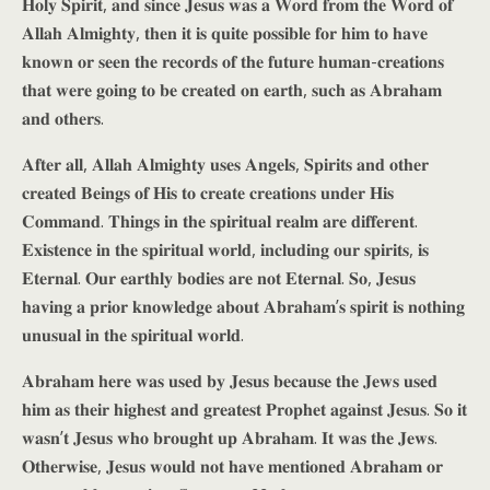
𝐇𝐨𝐥𝐲 𝐒𝐩𝐢𝐫𝐢𝐭, 𝐚𝐧𝐝 𝐬𝐢𝐧𝐜𝐞 𝐉𝐞𝐬𝐮𝐬 𝐰𝐚𝐬 𝐚 𝐖𝐨𝐫𝐝 𝐟𝐫𝐨𝐦 𝐭𝐡𝐞 𝐖𝐨𝐫𝐝 𝐨𝐟
𝐀𝐥𝐥𝐚𝐡 𝐀𝐥𝐦𝐢𝐠𝐡𝐭𝐲, 𝐭𝐡𝐞𝐧 𝐢𝐭 𝐢𝐬 𝐪𝐮𝐢𝐭𝐞 𝐩𝐨𝐬𝐬𝐢𝐛𝐥𝐞 𝐟𝐨𝐫 𝐡𝐢𝐦 𝐭𝐨 𝐡𝐚𝐯𝐞
𝐤𝐧𝐨𝐰𝐧 𝐨𝐫 𝐬𝐞𝐞𝐧 𝐭𝐡𝐞 𝐫𝐞𝐜𝐨𝐫𝐝𝐬 𝐨𝐟 𝐭𝐡𝐞 𝐟𝐮𝐭𝐮𝐫𝐞 𝐡𝐮𝐦𝐚𝐧-𝐜𝐫𝐞𝐚𝐭𝐢𝐨𝐧𝐬
𝐭𝐡𝐚𝐭 𝐰𝐞𝐫𝐞 𝐠𝐨𝐢𝐧𝐠 𝐭𝐨 𝐛𝐞 𝐜𝐫𝐞𝐚𝐭𝐞𝐝 𝐨𝐧 𝐞𝐚𝐫𝐭𝐡, 𝐬𝐮𝐜𝐡 𝐚𝐬 𝐀𝐛𝐫𝐚𝐡𝐚𝐦
𝐚𝐧𝐝 𝐨𝐭𝐡𝐞𝐫𝐬.
𝐀𝐟𝐭𝐞𝐫 𝐚𝐥𝐥, 𝐀𝐥𝐥𝐚𝐡 𝐀𝐥𝐦𝐢𝐠𝐡𝐭𝐲 𝐮𝐬𝐞𝐬 𝐀𝐧𝐠𝐞𝐥𝐬, 𝐒𝐩𝐢𝐫𝐢𝐭𝐬 𝐚𝐧𝐝 𝐨𝐭𝐡𝐞𝐫
𝐜𝐫𝐞𝐚𝐭𝐞𝐝 𝐁𝐞𝐢𝐧𝐠𝐬 𝐨𝐟 𝐇𝐢𝐬 𝐭𝐨 𝐜𝐫𝐞𝐚𝐭𝐞 𝐜𝐫𝐞𝐚𝐭𝐢𝐨𝐧𝐬 𝐮𝐧𝐝𝐞𝐫 𝐇𝐢𝐬
𝐂𝐨𝐦𝐦𝐚𝐧𝐝. 𝐓𝐡𝐢𝐧𝐠𝐬 𝐢𝐧 𝐭𝐡𝐞 𝐬𝐩𝐢𝐫𝐢𝐭𝐮𝐚𝐥 𝐫𝐞𝐚𝐥𝐦 𝐚𝐫𝐞 𝐝𝐢𝐟𝐟𝐞𝐫𝐞𝐧𝐭.
𝐄𝐱𝐢𝐬𝐭𝐞𝐧𝐜𝐞 𝐢𝐧 𝐭𝐡𝐞 𝐬𝐩𝐢𝐫𝐢𝐭𝐮𝐚𝐥 𝐰𝐨𝐫𝐥𝐝, 𝐢𝐧𝐜𝐥𝐮𝐝𝐢𝐧𝐠 𝐨𝐮𝐫 𝐬𝐩𝐢𝐫𝐢𝐭𝐬, 𝐢𝐬
𝐄𝐭𝐞𝐫𝐧𝐚𝐥. 𝐎𝐮𝐫 𝐞𝐚𝐫𝐭𝐡𝐥𝐲 𝐛𝐨𝐝𝐢𝐞𝐬 𝐚𝐫𝐞 𝐧𝐨𝐭 𝐄𝐭𝐞𝐫𝐧𝐚𝐥. 𝐒𝐨, 𝐉𝐞𝐬𝐮𝐬
𝐡𝐚𝐯𝐢𝐧𝐠 𝐚 𝐩𝐫𝐢𝐨𝐫 𝐤𝐧𝐨𝐰𝐥𝐞𝐝𝐠𝐞 𝐚𝐛𝐨𝐮𝐭 𝐀𝐛𝐫𝐚𝐡𝐚𝐦’𝐬 𝐬𝐩𝐢𝐫𝐢𝐭 𝐢𝐬 𝐧𝐨𝐭𝐡𝐢𝐧𝐠
𝐮𝐧𝐮𝐬𝐮𝐚𝐥 𝐢𝐧 𝐭𝐡𝐞 𝐬𝐩𝐢𝐫𝐢𝐭𝐮𝐚𝐥 𝐰𝐨𝐫𝐥𝐝.
𝐀𝐛𝐫𝐚𝐡𝐚𝐦 𝐡𝐞𝐫𝐞 𝐰𝐚𝐬 𝐮𝐬𝐞𝐝 𝐛𝐲 𝐉𝐞𝐬𝐮𝐬 𝐛𝐞𝐜𝐚𝐮𝐬𝐞 𝐭𝐡𝐞 𝐉𝐞𝐰𝐬 𝐮𝐬𝐞𝐝
𝐡𝐢𝐦 𝐚𝐬 𝐭𝐡𝐞𝐢𝐫 𝐡𝐢𝐠𝐡𝐞𝐬𝐭 𝐚𝐧𝐝 𝐠𝐫𝐞𝐚𝐭𝐞𝐬𝐭 𝐏𝐫𝐨𝐩𝐡𝐞𝐭 𝐚𝐠𝐚𝐢𝐧𝐬𝐭 𝐉𝐞𝐬𝐮𝐬. 𝐒𝐨 𝐢𝐭
𝐰𝐚𝐬𝐧’𝐭 𝐉𝐞𝐬𝐮𝐬 𝐰𝐡𝐨 𝐛𝐫𝐨𝐮𝐠𝐡𝐭 𝐮𝐩 𝐀𝐛𝐫𝐚𝐡𝐚𝐦. 𝐈𝐭 𝐰𝐚𝐬 𝐭𝐡𝐞 𝐉𝐞𝐰𝐬.
𝐎𝐭𝐡𝐞𝐫𝐰𝐢𝐬𝐞, 𝐉𝐞𝐬𝐮𝐬 𝐰𝐨𝐮𝐥𝐝 𝐧𝐨𝐭 𝐡𝐚𝐯𝐞 𝐦𝐞𝐧𝐭𝐢𝐨𝐧𝐞𝐝 𝐀𝐛𝐫𝐚𝐡𝐚𝐦 𝐨𝐫