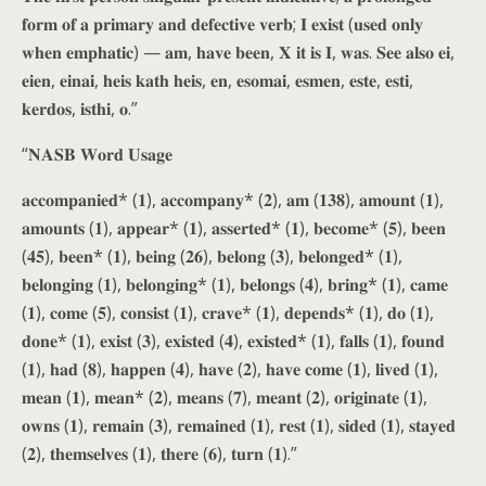
𝐟𝐨𝐫𝐦 𝐨𝐟 𝐚 𝐩𝐫𝐢𝐦𝐚𝐫𝐲 𝐚𝐧𝐝 𝐝𝐞𝐟𝐞𝐜𝐭𝐢𝐯𝐞 𝐯𝐞𝐫𝐛; 𝐈 𝐞𝐱𝐢𝐬𝐭 (𝐮𝐬𝐞𝐝 𝐨𝐧𝐥𝐲
𝐰𝐡𝐞𝐧 𝐞𝐦𝐩𝐡𝐚𝐭𝐢𝐜) — 𝐚𝐦, 𝐡𝐚𝐯𝐞 𝐛𝐞𝐞𝐧, 𝐗 𝐢𝐭 𝐢𝐬 𝐈, 𝐰𝐚𝐬. 𝐒𝐞𝐞 𝐚𝐥𝐬𝐨 𝐞𝐢,
𝐞𝐢𝐞𝐧, 𝐞𝐢𝐧𝐚𝐢, 𝐡𝐞𝐢𝐬 𝐤𝐚𝐭𝐡 𝐡𝐞𝐢𝐬, 𝐞𝐧, 𝐞𝐬𝐨𝐦𝐚𝐢, 𝐞𝐬𝐦𝐞𝐧, 𝐞𝐬𝐭𝐞, 𝐞𝐬𝐭𝐢,
𝐤𝐞𝐫𝐝𝐨𝐬, 𝐢𝐬𝐭𝐡𝐢, 𝐨.”
“𝐍𝐀𝐒𝐁 𝐖𝐨𝐫𝐝 𝐔𝐬𝐚𝐠𝐞
𝐚𝐜𝐜𝐨𝐦𝐩𝐚𝐧𝐢𝐞𝐝* (𝟏), 𝐚𝐜𝐜𝐨𝐦𝐩𝐚𝐧𝐲* (𝟐), 𝐚𝐦 (𝟏𝟑𝟖), 𝐚𝐦𝐨𝐮𝐧𝐭 (𝟏),
𝐚𝐦𝐨𝐮𝐧𝐭𝐬 (𝟏), 𝐚𝐩𝐩𝐞𝐚𝐫* (𝟏), 𝐚𝐬𝐬𝐞𝐫𝐭𝐞𝐝* (𝟏), 𝐛𝐞𝐜𝐨𝐦𝐞* (𝟓), 𝐛𝐞𝐞𝐧
(𝟒𝟓), 𝐛𝐞𝐞𝐧* (𝟏), 𝐛𝐞𝐢𝐧𝐠 (𝟐𝟔), 𝐛𝐞𝐥𝐨𝐧𝐠 (𝟑), 𝐛𝐞𝐥𝐨𝐧𝐠𝐞𝐝* (𝟏),
𝐛𝐞𝐥𝐨𝐧𝐠𝐢𝐧𝐠 (𝟏), 𝐛𝐞𝐥𝐨𝐧𝐠𝐢𝐧𝐠* (𝟏), 𝐛𝐞𝐥𝐨𝐧𝐠𝐬 (𝟒), 𝐛𝐫𝐢𝐧𝐠* (𝟏), 𝐜𝐚𝐦𝐞
(𝟏), 𝐜𝐨𝐦𝐞 (𝟓), 𝐜𝐨𝐧𝐬𝐢𝐬𝐭 (𝟏), 𝐜𝐫𝐚𝐯𝐞* (𝟏), 𝐝𝐞𝐩𝐞𝐧𝐝𝐬* (𝟏), 𝐝𝐨 (𝟏),
𝐝𝐨𝐧𝐞* (𝟏), 𝐞𝐱𝐢𝐬𝐭 (𝟑), 𝐞𝐱𝐢𝐬𝐭𝐞𝐝 (𝟒), 𝐞𝐱𝐢𝐬𝐭𝐞𝐝* (𝟏), 𝐟𝐚𝐥𝐥𝐬 (𝟏), 𝐟𝐨𝐮𝐧𝐝
(𝟏), 𝐡𝐚𝐝 (𝟖), 𝐡𝐚𝐩𝐩𝐞𝐧 (𝟒), 𝐡𝐚𝐯𝐞 (𝟐), 𝐡𝐚𝐯𝐞 𝐜𝐨𝐦𝐞 (𝟏), 𝐥𝐢𝐯𝐞𝐝 (𝟏),
𝐦𝐞𝐚𝐧 (𝟏), 𝐦𝐞𝐚𝐧* (𝟐), 𝐦𝐞𝐚𝐧𝐬 (𝟕), 𝐦𝐞𝐚𝐧𝐭 (𝟐), 𝐨𝐫𝐢𝐠𝐢𝐧𝐚𝐭𝐞 (𝟏),
𝐨𝐰𝐧𝐬 (𝟏), 𝐫𝐞𝐦𝐚𝐢𝐧 (𝟑), 𝐫𝐞𝐦𝐚𝐢𝐧𝐞𝐝 (𝟏), 𝐫𝐞𝐬𝐭 (𝟏), 𝐬𝐢𝐝𝐞𝐝 (𝟏), 𝐬𝐭𝐚𝐲𝐞𝐝
(𝟐), 𝐭𝐡𝐞𝐦𝐬𝐞𝐥𝐯𝐞𝐬 (𝟏), 𝐭𝐡𝐞𝐫𝐞 (𝟔), 𝐭𝐮𝐫𝐧 (𝟏).”