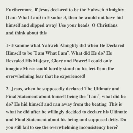
𝐅𝐮𝐫𝐭𝐡𝐞𝐫𝐦𝐨𝐫𝐞, 𝐢𝐟 𝐉𝐞𝐬𝐮𝐬 𝐝𝐞𝐜𝐥𝐚𝐫𝐞𝐝 𝐭𝐨 𝐛𝐞 𝐭𝐡𝐞 𝐘𝐚𝐡𝐰𝐞𝐡 𝐀𝐥𝐦𝐢𝐠𝐡𝐭𝐲
(𝐈 𝐚𝐦 𝐖𝐡𝐚𝐭 𝐈 𝐚𝐦) 𝐢𝐧 𝐄𝐱𝐨𝐝𝐮𝐬 𝟑, 𝐭𝐡𝐞𝐧 𝐡𝐞 𝐰𝐨𝐮𝐥𝐝 𝐧𝐨𝐭 𝐡𝐚𝐯𝐞 𝐡𝐢𝐝
𝐡𝐢𝐦𝐬𝐞𝐥𝐟 𝐚𝐧𝐝 𝐬𝐥𝐢𝐩𝐩𝐞𝐝 𝐚𝐰𝐚𝐲! 𝐔𝐬𝐞 𝐲𝐨𝐮𝐫 𝐡𝐞𝐚𝐝𝐬, 𝐎 𝐂𝐡𝐫𝐢𝐬𝐭𝐢𝐚𝐧𝐬,
𝐚𝐧𝐝 𝐭𝐡𝐢𝐧𝐤 𝐚𝐛𝐨𝐮𝐭 𝐭𝐡𝐢𝐬:
𝟏- 𝐄𝐱𝐚𝐦𝐢𝐧𝐞 𝐰𝐡𝐚𝐭 𝐘𝐚𝐡𝐰𝐞𝐡 𝐀𝐥𝐦𝐢𝐠𝐡𝐭𝐲 𝐝𝐢𝐝 𝐰𝐡𝐞𝐧 𝐇𝐞 𝐃𝐞𝐜𝐥𝐚𝐫𝐞𝐝
𝐇𝐢𝐦𝐬𝐞𝐥𝐟 𝐭𝐨 𝐛𝐞 “𝐈 𝐚𝐦 𝐖𝐡𝐚𝐭 𝐈 𝐚𝐦”. 𝐖𝐡𝐚𝐭 𝐝𝐢𝐝 𝐇𝐞 𝐝𝐨? 𝐇𝐞
𝐑𝐞𝐯𝐞𝐚𝐥𝐞𝐝 𝐇𝐢𝐬 𝐌𝐚𝐣𝐞𝐬𝐭𝐲, 𝐆𝐥𝐨𝐫𝐲 𝐚𝐧𝐝 𝐏𝐨𝐰𝐞𝐫! 𝐈 𝐜𝐨𝐮𝐥𝐝 𝐨𝐧𝐥𝐲
𝐢𝐦𝐚𝐠𝐢𝐧𝐞 𝐌𝐨𝐬𝐞𝐬 𝐜𝐨𝐮𝐥𝐝 𝐡𝐚𝐫𝐝𝐥𝐲 𝐬𝐭𝐚𝐧𝐝 𝐨𝐧 𝐡𝐢𝐬 𝐟𝐞𝐞𝐭 𝐟𝐫𝐨𝐦 𝐭𝐡𝐞
𝐨𝐯𝐞𝐫𝐰𝐡𝐞𝐥𝐦𝐢𝐧𝐠 𝐟𝐞𝐚𝐫 𝐭𝐡𝐚𝐭 𝐡𝐞 𝐞𝐱𝐩𝐞𝐫𝐢𝐞𝐧𝐜𝐞𝐝!
𝟐- 𝐉𝐞𝐬𝐮𝐬, 𝐰𝐡𝐞𝐧 𝐡𝐞 𝐬𝐮𝐩𝐩𝐨𝐬𝐞𝐝𝐥𝐲 𝐝𝐞𝐜𝐥𝐚𝐫𝐞𝐝 𝐓𝐡𝐞 𝐔𝐥𝐭𝐢𝐦𝐚𝐭𝐞 𝐚𝐧𝐝
𝐅𝐢𝐧𝐚𝐥 𝐒𝐭𝐚𝐭𝐞𝐦𝐞𝐧𝐭 𝐚𝐛𝐨𝐮𝐭 𝐡𝐢𝐦𝐬𝐞𝐥𝐟 𝐛𝐞𝐢𝐧𝐠 𝐭𝐡𝐞 “𝐈 𝐚𝐦”, 𝐰𝐡𝐚𝐭 𝐝𝐢𝐝 𝐡𝐞
𝐝𝐨? 𝐇𝐞 𝐡𝐢𝐝 𝐡𝐢𝐦𝐬𝐞𝐥𝐟 𝐚𝐧𝐝 𝐫𝐚𝐧 𝐚𝐰𝐚𝐲 𝐟𝐫𝐨𝐦 𝐭𝐡𝐞 𝐛𝐞𝐚𝐭𝐢𝐧𝐠. 𝐓𝐡𝐢𝐬 𝐢𝐬
𝐰𝐡𝐚𝐭 𝐡𝐞 𝐝𝐢𝐝 𝐚𝐟𝐭𝐞𝐫 𝐡𝐞 𝐰𝐢𝐥𝐥𝐢𝐧𝐠𝐥𝐲 𝐝𝐞𝐜𝐢𝐝𝐞𝐝 𝐭𝐨 𝐝𝐞𝐜𝐥𝐚𝐫𝐞 𝐡𝐢𝐬 𝐔𝐥𝐭𝐢𝐦𝐚𝐭𝐞
𝐚𝐧𝐝 𝐅𝐢𝐧𝐚𝐥 𝐒𝐭𝐚𝐭𝐞𝐦𝐞𝐧𝐭 𝐚𝐛𝐨𝐮𝐭 𝐡𝐢𝐬 𝐛𝐞𝐢𝐧𝐠 𝐚𝐧𝐝 𝐬𝐮𝐩𝐩𝐨𝐬𝐞𝐝 𝐝𝐞𝐢𝐭𝐲. 𝐃𝐨
𝐲𝐨𝐮 𝐬𝐭𝐢𝐥𝐥 𝐟𝐚𝐢𝐥 𝐭𝐨 𝐬𝐞𝐞 𝐭𝐡𝐞 𝐨𝐯𝐞𝐫𝐰𝐡𝐞𝐥𝐦𝐢𝐧𝐠 𝐢𝐧𝐜𝐨𝐧𝐬𝐢𝐬𝐭𝐞𝐧𝐜𝐲 𝐡𝐞𝐫𝐞?