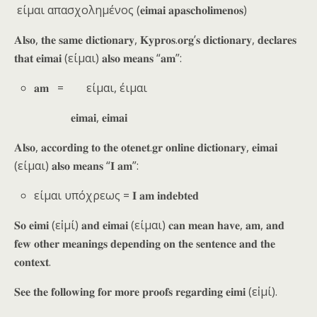
είμαι απασχολημένος (𝐞𝐢𝐦𝐚𝐢 𝐚𝐩𝐚𝐬𝐜𝐡𝐨𝐥𝐢𝐦𝐞𝐧𝐨𝐬)
𝐀𝐥𝐬𝐨, 𝐭𝐡𝐞 𝐬𝐚𝐦𝐞 𝐝𝐢𝐜𝐭𝐢𝐨𝐧𝐚𝐫𝐲, 𝐊𝐲𝐩𝐫𝐨𝐬.𝐨𝐫𝐠’𝐬 𝐝𝐢𝐜𝐭𝐢𝐨𝐧𝐚𝐫𝐲, 𝐝𝐞𝐜𝐥𝐚𝐫𝐞𝐬
𝐭𝐡𝐚𝐭 𝐞𝐢𝐦𝐚𝐢 (είμαι) 𝐚𝐥𝐬𝐨 𝐦𝐞𝐚𝐧𝐬 “𝐚𝐦”:
𝐚𝐦 = είμαι, έιμαι
𝐞𝐢𝐦𝐚𝐢, 𝐞𝐢𝐦𝐚𝐢
𝐀𝐥𝐬𝐨, 𝐚𝐜𝐜𝐨𝐫𝐝𝐢𝐧𝐠 𝐭𝐨 𝐭𝐡𝐞 𝐨𝐭𝐞𝐧𝐞𝐭.𝐠𝐫 𝐨𝐧𝐥𝐢𝐧𝐞 𝐝𝐢𝐜𝐭𝐢𝐨𝐧𝐚𝐫𝐲, 𝐞𝐢𝐦𝐚𝐢
(είμαι) 𝐚𝐥𝐬𝐨 𝐦𝐞𝐚𝐧𝐬 “𝐈 𝐚𝐦”:
είμαι υπόχρεως = 𝐈 𝐚𝐦 𝐢𝐧𝐝𝐞𝐛𝐭𝐞𝐝
𝐒𝐨 𝐞𝐢𝐦𝐢 (εἰμί) 𝐚𝐧𝐝 𝐞𝐢𝐦𝐚𝐢 (είμαι) 𝐜𝐚𝐧 𝐦𝐞𝐚𝐧 𝐡𝐚𝐯𝐞, 𝐚𝐦, 𝐚𝐧𝐝
𝐟𝐞𝐰 𝐨𝐭𝐡𝐞𝐫 𝐦𝐞𝐚𝐧𝐢𝐧𝐠𝐬 𝐝𝐞𝐩𝐞𝐧𝐝𝐢𝐧𝐠 𝐨𝐧 𝐭𝐡𝐞 𝐬𝐞𝐧𝐭𝐞𝐧𝐜𝐞 𝐚𝐧𝐝 𝐭𝐡𝐞
𝐜𝐨𝐧𝐭𝐞𝐱𝐭.
𝐒𝐞𝐞 𝐭𝐡𝐞 𝐟𝐨𝐥𝐥𝐨𝐰𝐢𝐧𝐠 𝐟𝐨𝐫 𝐦𝐨𝐫𝐞 𝐩𝐫𝐨𝐨𝐟𝐬 𝐫𝐞𝐠𝐚𝐫𝐝𝐢𝐧𝐠 𝐞𝐢𝐦𝐢 (εἰμί).