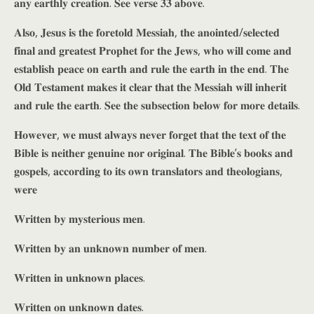
𝐚𝐧𝐲 𝐞𝐚𝐫𝐭𝐡𝐥𝐲 𝐜𝐫𝐞𝐚𝐭𝐢𝐨𝐧. 𝐒𝐞𝐞 𝐯𝐞𝐫𝐬𝐞 𝟑𝟑 𝐚𝐛𝐨𝐯𝐞.
𝐀𝐥𝐬𝐨, 𝐉𝐞𝐬𝐮𝐬 𝐢𝐬 𝐭𝐡𝐞 𝐟𝐨𝐫𝐞𝐭𝐨𝐥𝐝 𝐌𝐞𝐬𝐬𝐢𝐚𝐡, 𝐭𝐡𝐞 𝐚𝐧𝐨𝐢𝐧𝐭𝐞𝐝/𝐬𝐞𝐥𝐞𝐜𝐭𝐞𝐝
𝐟𝐢𝐧𝐚𝐥 𝐚𝐧𝐝 𝐠𝐫𝐞𝐚𝐭𝐞𝐬𝐭 𝐏𝐫𝐨𝐩𝐡𝐞𝐭 𝐟𝐨𝐫 𝐭𝐡𝐞 𝐉𝐞𝐰𝐬, 𝐰𝐡𝐨 𝐰𝐢𝐥𝐥 𝐜𝐨𝐦𝐞 𝐚𝐧𝐝
𝐞𝐬𝐭𝐚𝐛𝐥𝐢𝐬𝐡 𝐩𝐞𝐚𝐜𝐞 𝐨𝐧 𝐞𝐚𝐫𝐭𝐡 𝐚𝐧𝐝 𝐫𝐮𝐥𝐞 𝐭𝐡𝐞 𝐞𝐚𝐫𝐭𝐡 𝐢𝐧 𝐭𝐡𝐞 𝐞𝐧𝐝. 𝐓𝐡𝐞
𝐎𝐥𝐝 𝐓𝐞𝐬𝐭𝐚𝐦𝐞𝐧𝐭 𝐦𝐚𝐤𝐞𝐬 𝐢𝐭 𝐜𝐥𝐞𝐚𝐫 𝐭𝐡𝐚𝐭 𝐭𝐡𝐞 𝐌𝐞𝐬𝐬𝐢𝐚𝐡 𝐰𝐢𝐥𝐥 𝐢𝐧𝐡𝐞𝐫𝐢𝐭
𝐚𝐧𝐝 𝐫𝐮𝐥𝐞 𝐭𝐡𝐞 𝐞𝐚𝐫𝐭𝐡. 𝐒𝐞𝐞 𝐭𝐡𝐞 𝐬𝐮𝐛𝐬𝐞𝐜𝐭𝐢𝐨𝐧 𝐛𝐞𝐥𝐨𝐰 𝐟𝐨𝐫 𝐦𝐨𝐫𝐞 𝐝𝐞𝐭𝐚𝐢𝐥𝐬.
𝐇𝐨𝐰𝐞𝐯𝐞𝐫, 𝐰𝐞 𝐦𝐮𝐬𝐭 𝐚𝐥𝐰𝐚𝐲𝐬 𝐧𝐞𝐯𝐞𝐫 𝐟𝐨𝐫𝐠𝐞𝐭 𝐭𝐡𝐚𝐭 𝐭𝐡𝐞 𝐭𝐞𝐱𝐭 𝐨𝐟 𝐭𝐡𝐞
𝐁𝐢𝐛𝐥𝐞 𝐢𝐬 𝐧𝐞𝐢𝐭𝐡𝐞𝐫 𝐠𝐞𝐧𝐮𝐢𝐧𝐞 𝐧𝐨𝐫 𝐨𝐫𝐢𝐠𝐢𝐧𝐚𝐥. 𝐓𝐡𝐞 𝐁𝐢𝐛𝐥𝐞’𝐬 𝐛𝐨𝐨𝐤𝐬 𝐚𝐧𝐝
𝐠𝐨𝐬𝐩𝐞𝐥𝐬, 𝐚𝐜𝐜𝐨𝐫𝐝𝐢𝐧𝐠 𝐭𝐨 𝐢𝐭𝐬 𝐨𝐰𝐧 𝐭𝐫𝐚𝐧𝐬𝐥𝐚𝐭𝐨𝐫𝐬 𝐚𝐧𝐝 𝐭𝐡𝐞𝐨𝐥𝐨𝐠𝐢𝐚𝐧𝐬,
𝐰𝐞𝐫𝐞
𝐖𝐫𝐢𝐭𝐭𝐞𝐧 𝐛𝐲 𝐦𝐲𝐬𝐭𝐞𝐫𝐢𝐨𝐮𝐬 𝐦𝐞𝐧.
𝐖𝐫𝐢𝐭𝐭𝐞𝐧 𝐛𝐲 𝐚𝐧 𝐮𝐧𝐤𝐧𝐨𝐰𝐧 𝐧𝐮𝐦𝐛𝐞𝐫 𝐨𝐟 𝐦𝐞𝐧.
𝐖𝐫𝐢𝐭𝐭𝐞𝐧 𝐢𝐧 𝐮𝐧𝐤𝐧𝐨𝐰𝐧 𝐩𝐥𝐚𝐜𝐞𝐬.
𝐖𝐫𝐢𝐭𝐭𝐞𝐧 𝐨𝐧 𝐮𝐧𝐤𝐧𝐨𝐰𝐧 𝐝𝐚𝐭𝐞𝐬.