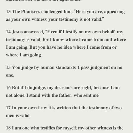
𝟏𝟑 𝐓𝐡𝐞 𝐏𝐡𝐚𝐫𝐢𝐬𝐞𝐞𝐬 𝐜𝐡𝐚𝐥𝐥𝐞𝐧𝐠𝐞𝐝 𝐡𝐢𝐦, “𝐇𝐞𝐫𝐞 𝐲𝐨𝐮 𝐚𝐫𝐞, 𝐚𝐩𝐩𝐞𝐚𝐫𝐢𝐧𝐠
𝐚𝐬 𝐲𝐨𝐮𝐫 𝐨𝐰𝐧 𝐰𝐢𝐭𝐧𝐞𝐬𝐬; 𝐲𝐨𝐮𝐫 𝐭𝐞𝐬𝐭𝐢𝐦𝐨𝐧𝐲 𝐢𝐬 𝐧𝐨𝐭 𝐯𝐚𝐥𝐢𝐝.”
𝟏𝟒 𝐉𝐞𝐬𝐮𝐬 𝐚𝐧𝐬𝐰𝐞𝐫𝐞𝐝, “𝐄𝐯𝐞𝐧 𝐢𝐟 𝐈 𝐭𝐞𝐬𝐭𝐢𝐟𝐲 𝐨𝐧 𝐦𝐲 𝐨𝐰𝐧 𝐛𝐞𝐡𝐚𝐥𝐟, 𝐦𝐲
𝐭𝐞𝐬𝐭𝐢𝐦𝐨𝐧𝐲 𝐢𝐬 𝐯𝐚𝐥𝐢𝐝, 𝐟𝐨𝐫 𝐈 𝐤𝐧𝐨𝐰 𝐰𝐡𝐞𝐫𝐞 𝐈 𝐜𝐚𝐦𝐞 𝐟𝐫𝐨𝐦 𝐚𝐧𝐝 𝐰𝐡𝐞𝐫𝐞
𝐈 𝐚𝐦 𝐠𝐨𝐢𝐧𝐠. 𝐁𝐮𝐭 𝐲𝐨𝐮 𝐡𝐚𝐯𝐞 𝐧𝐨 𝐢𝐝𝐞𝐚 𝐰𝐡𝐞𝐫𝐞 𝐈 𝐜𝐨𝐦𝐞 𝐟𝐫𝐨𝐦 𝐨𝐫
𝐰𝐡𝐞𝐫𝐞 𝐈 𝐚𝐦 𝐠𝐨𝐢𝐧𝐠.
𝟏𝟓 𝐘𝐨𝐮 𝐣𝐮𝐝𝐠𝐞 𝐛𝐲 𝐡𝐮𝐦𝐚𝐧 𝐬𝐭𝐚𝐧𝐝𝐚𝐫𝐝𝐬; 𝐈 𝐩𝐚𝐬𝐬 𝐣𝐮𝐝𝐠𝐦𝐞𝐧𝐭 𝐨𝐧 𝐧𝐨
𝐨𝐧𝐞.
𝟏𝟔 𝐁𝐮𝐭 𝐢𝐟 𝐈 𝐝𝐨 𝐣𝐮𝐝𝐠𝐞, 𝐦𝐲 𝐝𝐞𝐜𝐢𝐬𝐢𝐨𝐧𝐬 𝐚𝐫𝐞 𝐫𝐢𝐠𝐡𝐭, 𝐛𝐞𝐜𝐚𝐮𝐬𝐞 𝐈 𝐚𝐦
𝐧𝐨𝐭 𝐚𝐥𝐨𝐧𝐞. 𝐈 𝐬𝐭𝐚𝐧𝐝 𝐰𝐢𝐭𝐡 𝐭𝐡𝐞 𝐟𝐚𝐭𝐡𝐞𝐫, 𝐰𝐡𝐨 𝐬𝐞𝐧𝐭 𝐦𝐞.
𝟏𝟕 𝐈𝐧 𝐲𝐨𝐮𝐫 𝐨𝐰𝐧 𝐋𝐚𝐰 𝐢𝐭 𝐢𝐬 𝐰𝐫𝐢𝐭𝐭𝐞𝐧 𝐭𝐡𝐚𝐭 𝐭𝐡𝐞 𝐭𝐞𝐬𝐭𝐢𝐦𝐨𝐧𝐲 𝐨𝐟 𝐭𝐰𝐨
𝐦𝐞𝐧 𝐢𝐬 𝐯𝐚𝐥𝐢𝐝.
𝟏𝟖 𝐈 𝐚𝐦 𝐨𝐧𝐞 𝐰𝐡𝐨 𝐭𝐞𝐬𝐭𝐢𝐟𝐢𝐞𝐬 𝐟𝐨𝐫 𝐦𝐲𝐬𝐞𝐥𝐟; 𝐦𝐲 𝐨𝐭𝐡𝐞𝐫 𝐰𝐢𝐭𝐧𝐞𝐬𝐬 𝐢𝐬 𝐭𝐡𝐞