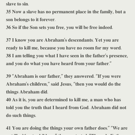
𝐬𝐥𝐚𝐯𝐞 𝐭𝐨 𝐬𝐢𝐧.
𝟑𝟓 𝐍𝐨𝐰 𝐚 𝐬𝐥𝐚𝐯𝐞 𝐡𝐚𝐬 𝐧𝐨 𝐩𝐞𝐫𝐦𝐚𝐧𝐞𝐧𝐭 𝐩𝐥𝐚𝐜𝐞 𝐢𝐧 𝐭𝐡𝐞 𝐟𝐚𝐦𝐢𝐥𝐲, 𝐛𝐮𝐭 𝐚
𝐬𝐨𝐧 𝐛𝐞𝐥𝐨𝐧𝐠𝐬 𝐭𝐨 𝐢𝐭 𝐟𝐨𝐫𝐞𝐯𝐞𝐫.
𝟑𝟔 𝐒𝐨 𝐢𝐟 𝐭𝐡𝐞 𝐒𝐨𝐧 𝐬𝐞𝐭𝐬 𝐲𝐨𝐮 𝐟𝐫𝐞𝐞, 𝐲𝐨𝐮 𝐰𝐢𝐥𝐥 𝐛𝐞 𝐟𝐫𝐞𝐞 𝐢𝐧𝐝𝐞𝐞𝐝.
𝟑𝟕 𝐈 𝐤𝐧𝐨𝐰 𝐲𝐨𝐮 𝐚𝐫𝐞 𝐀𝐛𝐫𝐚𝐡𝐚𝐦’𝐬 𝐝𝐞𝐬𝐜𝐞𝐧𝐝𝐚𝐧𝐭𝐬. 𝐘𝐞𝐭 𝐲𝐨𝐮 𝐚𝐫𝐞
𝐫𝐞𝐚𝐝𝐲 𝐭𝐨 𝐤𝐢𝐥𝐥 𝐦𝐞, 𝐛𝐞𝐜𝐚𝐮𝐬𝐞 𝐲𝐨𝐮 𝐡𝐚𝐯𝐞 𝐧𝐨 𝐫𝐨𝐨𝐦 𝐟𝐨𝐫 𝐦𝐲 𝐰𝐨𝐫𝐝.
𝟑𝟖 𝐈 𝐚𝐦 𝐭𝐞𝐥𝐥𝐢𝐧𝐠 𝐲𝐨𝐮 𝐰𝐡𝐚𝐭 𝐈 𝐡𝐚𝐯𝐞 𝐬𝐞𝐞𝐧 𝐢𝐧 𝐭𝐡𝐞 𝐟𝐚𝐭𝐡𝐞𝐫’𝐬 𝐩𝐫𝐞𝐬𝐞𝐧𝐜𝐞,
𝐚𝐧𝐝 𝐲𝐨𝐮 𝐝𝐨 𝐰𝐡𝐚𝐭 𝐲𝐨𝐮 𝐡𝐚𝐯𝐞 𝐡𝐞𝐚𝐫𝐝 𝐟𝐫𝐨𝐦 𝐲𝐨𝐮𝐫 𝐟𝐚𝐭𝐡𝐞𝐫.”
𝟑𝟗 “𝐀𝐛𝐫𝐚𝐡𝐚𝐦 𝐢𝐬 𝐨𝐮𝐫 𝐟𝐚𝐭𝐡𝐞𝐫,” 𝐭𝐡𝐞𝐲 𝐚𝐧𝐬𝐰𝐞𝐫𝐞𝐝. “𝐈𝐟 𝐲𝐨𝐮 𝐰𝐞𝐫𝐞
𝐀𝐛𝐫𝐚𝐡𝐚𝐦’𝐬 𝐜𝐡𝐢𝐥𝐝𝐫𝐞𝐧,” 𝐬𝐚𝐢𝐝 𝐉𝐞𝐬𝐮𝐬, “𝐭𝐡𝐞𝐧 𝐲𝐨𝐮 𝐰𝐨𝐮𝐥𝐝 𝐝𝐨 𝐭𝐡𝐞
𝐭𝐡𝐢𝐧𝐠𝐬 𝐀𝐛𝐫𝐚𝐡𝐚𝐦 𝐝𝐢𝐝.
𝟒𝟎 𝐀𝐬 𝐢𝐭 𝐢𝐬, 𝐲𝐨𝐮 𝐚𝐫𝐞 𝐝𝐞𝐭𝐞𝐫𝐦𝐢𝐧𝐞𝐝 𝐭𝐨 𝐤𝐢𝐥𝐥 𝐦𝐞, 𝐚 𝐦𝐚𝐧 𝐰𝐡𝐨 𝐡𝐚𝐬
𝐭𝐨𝐥𝐝 𝐲𝐨𝐮 𝐭𝐡𝐞 𝐭𝐫𝐮𝐭𝐡 𝐭𝐡𝐚𝐭 𝐈 𝐡𝐞𝐚𝐫𝐝 𝐟𝐫𝐨𝐦 𝐆𝐨𝐝. 𝐀𝐛𝐫𝐚𝐡𝐚𝐦 𝐝𝐢𝐝 𝐧𝐨𝐭
𝐝𝐨 𝐬𝐮𝐜𝐡 𝐭𝐡𝐢𝐧𝐠𝐬.
𝟒𝟏 𝐘𝐨𝐮 𝐚𝐫𝐞 𝐝𝐨𝐢𝐧𝐠 𝐭𝐡𝐞 𝐭𝐡𝐢𝐧𝐠𝐬 𝐲𝐨𝐮𝐫 𝐨𝐰𝐧 𝐟𝐚𝐭𝐡𝐞𝐫 𝐝𝐨𝐞𝐬.” “𝐖𝐞 𝐚𝐫𝐞