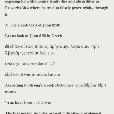
𝐞𝐱𝐩𝐨𝐬𝐢𝐧𝐠 𝐒𝐚𝐦 𝐒𝐡𝐚𝐦𝐨𝐮𝐧’𝐬 𝐭𝐫𝐢𝐧𝐢𝐭𝐲-𝐥𝐢𝐞𝐬 𝐚𝐧𝐝 𝐚𝐛𝐬𝐮𝐫𝐝𝐢𝐭𝐢𝐞𝐬 𝐢𝐧
𝐏𝐫𝐨𝐯𝐞𝐫𝐛𝐬 𝟑𝟎:𝟒 𝐰𝐡𝐞𝐫𝐞 𝐡𝐞 𝐭𝐫𝐢𝐞𝐝 𝐭𝐨 𝐟𝐚𝐥𝐬𝐞𝐥𝐲 𝐩𝐫𝐨𝐯𝐞 𝐭𝐫𝐢𝐧𝐢𝐭𝐲 𝐭𝐡𝐫𝐨𝐮𝐠𝐡
𝐢𝐭.
𝟐- 𝐓𝐡𝐞 𝐆𝐫𝐞𝐞𝐤 𝐭𝐞𝐱𝐭𝐬 𝐨𝐟 𝐉𝐨𝐡𝐧 𝟖:𝟓𝟖:
𝐋𝐞𝐭 𝐮𝐬 𝐥𝐨𝐨𝐤 𝐚𝐭 𝐉𝐨𝐡𝐧 𝟖:𝟓𝟖 𝐢𝐧 𝐆𝐫𝐞𝐞𝐤:
𝟓𝟖 εἶπεν αὐτοῖς Ἰησοῦς· ἀμὴν ἀμὴν λέγω ὑμῖν, πρὶν
Ἀβραὰμ γενέσθαι ἐγὼ εἰμί.
ἐγὼ (𝐞𝐠𝐨́) 𝐰𝐚𝐬 𝐭𝐫𝐚𝐧𝐬𝐥𝐚𝐭𝐞𝐝 𝐚𝐬 𝐈.
εἰμί (𝐞𝐢𝐦𝐢) 𝐰𝐚𝐬 𝐭𝐫𝐚𝐧𝐬𝐥𝐚𝐭𝐞𝐝 𝐚𝐬 𝐚𝐦.
𝐀𝐜𝐜𝐨𝐫𝐝𝐢𝐧𝐠 𝐭𝐨 𝐒𝐭𝐫𝐨𝐧𝐠’𝐬 𝐆𝐫𝐞𝐞𝐤 𝐃𝐢𝐜𝐭𝐢𝐨𝐧𝐚𝐫𝐲, 𝐞𝐢𝐦𝐢 (εἰμί 𝐨𝐫 εἰμὶ)
𝐦𝐞𝐚𝐧𝐬:
“𝐀𝐦, 𝐡𝐚𝐯𝐞 𝐛𝐞𝐞𝐧, 𝐢𝐭 𝐢𝐬 𝐈, 𝐰𝐚𝐬.
𝐓𝐡𝐞 𝐟𝐢𝐫𝐬𝐭 𝐩𝐞𝐫𝐬𝐨𝐧 𝐬𝐢𝐧𝐠𝐮𝐥𝐚𝐫 𝐩𝐫𝐞𝐬𝐞𝐧𝐭 𝐢𝐧𝐝𝐢𝐜𝐚𝐭𝐢𝐯𝐞; 𝐚 𝐩𝐫𝐨𝐥𝐨𝐧𝐠𝐞𝐝