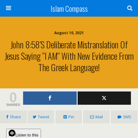
Islam Compass
August 10, 2021
John 8:58’s Deliberate Mistranslation Of
Jesus Saying “I AM” With New Evidence From
The Greek Language!
0
SHARES
Share
Tweet
Pin
Mail
SMS
Listen to this