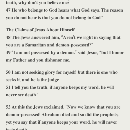
𝐭𝐫𝐮𝐭𝐡, 𝐰𝐡𝐲 𝐝𝐨𝐧’𝐭 𝐲𝐨𝐮 𝐛𝐞𝐥𝐢𝐞𝐯𝐞 𝐦𝐞?
𝟒𝟕 𝐇𝐞 𝐰𝐡𝐨 𝐛𝐞𝐥𝐨𝐧𝐠𝐬 𝐭𝐨 𝐆𝐨𝐝 𝐡𝐞𝐚𝐫𝐬 𝐰𝐡𝐚𝐭 𝐆𝐨𝐝 𝐬𝐚𝐲𝐬. 𝐓𝐡𝐞 𝐫𝐞𝐚𝐬𝐨𝐧
𝐲𝐨𝐮 𝐝𝐨 𝐧𝐨𝐭 𝐡𝐞𝐚𝐫 𝐢𝐬 𝐭𝐡𝐚𝐭 𝐲𝐨𝐮 𝐝𝐨 𝐧𝐨𝐭 𝐛𝐞𝐥𝐨𝐧𝐠 𝐭𝐨 𝐆𝐨𝐝.”
𝐓𝐡𝐞 𝐂𝐥𝐚𝐢𝐦𝐬 𝐨𝐟 𝐉𝐞𝐬𝐮𝐬 𝐀𝐛𝐨𝐮𝐭 𝐇𝐢𝐦𝐬𝐞𝐥𝐟
𝟒𝟖 𝐓𝐡𝐞 𝐉𝐞𝐰𝐬 𝐚𝐧𝐬𝐰𝐞𝐫𝐞𝐝 𝐡𝐢𝐦, “𝐀𝐫𝐞𝐧’𝐭 𝐰𝐞 𝐫𝐢𝐠𝐡𝐭 𝐢𝐧 𝐬𝐚𝐲𝐢𝐧𝐠 𝐭𝐡𝐚𝐭
𝐲𝐨𝐮 𝐚𝐫𝐞 𝐚 𝐒𝐚𝐦𝐚𝐫𝐢𝐭𝐚𝐧 𝐚𝐧𝐝 𝐝𝐞𝐦𝐨𝐧-𝐩𝐨𝐬𝐬𝐞𝐬𝐬𝐞𝐝?”
𝟒𝟗 “𝐈 𝐚𝐦 𝐧𝐨𝐭 𝐩𝐨𝐬𝐬𝐞𝐬𝐬𝐞𝐝 𝐛𝐲 𝐚 𝐝𝐞𝐦𝐨𝐧,” 𝐬𝐚𝐢𝐝 𝐉𝐞𝐬𝐮𝐬, “𝐛𝐮𝐭 𝐈 𝐡𝐨𝐧𝐨𝐫
𝐦𝐲 𝐅𝐚𝐭𝐡𝐞𝐫 𝐚𝐧𝐝 𝐲𝐨𝐮 𝐝𝐢𝐬𝐡𝐨𝐧𝐨𝐫 𝐦𝐞.
𝟓𝟎 𝐈 𝐚𝐦 𝐧𝐨𝐭 𝐬𝐞𝐞𝐤𝐢𝐧𝐠 𝐠𝐥𝐨𝐫𝐲 𝐟𝐨𝐫 𝐦𝐲𝐬𝐞𝐥𝐟; 𝐛𝐮𝐭 𝐭𝐡𝐞𝐫𝐞 𝐢𝐬 𝐨𝐧𝐞 𝐰𝐡𝐨
𝐬𝐞𝐞𝐤𝐬 𝐢𝐭, 𝐚𝐧𝐝 𝐡𝐞 𝐢𝐬 𝐭𝐡𝐞 𝐣𝐮𝐝𝐠𝐞.
𝟓𝟏 𝐈 𝐭𝐞𝐥𝐥 𝐲𝐨𝐮 𝐭𝐡𝐞 𝐭𝐫𝐮𝐭𝐡, 𝐢𝐟 𝐚𝐧𝐲𝐨𝐧𝐞 𝐤𝐞𝐞𝐩𝐬 𝐦𝐲 𝐰𝐨𝐫𝐝, 𝐡𝐞 𝐰𝐢𝐥𝐥
𝐧𝐞𝐯𝐞𝐫 𝐬𝐞𝐞 𝐝𝐞𝐚𝐭𝐡.”
𝟓𝟐 𝐀𝐭 𝐭𝐡𝐢𝐬 𝐭𝐡𝐞 𝐉𝐞𝐰𝐬 𝐞𝐱𝐜𝐥𝐚𝐢𝐦𝐞𝐝, “𝐍𝐨𝐰 𝐰𝐞 𝐤𝐧𝐨𝐰 𝐭𝐡𝐚𝐭 𝐲𝐨𝐮 𝐚𝐫𝐞
𝐝𝐞𝐦𝐨𝐧-𝐩𝐨𝐬𝐬𝐞𝐬𝐬𝐞𝐝! 𝐀𝐛𝐫𝐚𝐡𝐚𝐦 𝐝𝐢𝐞𝐝 𝐚𝐧𝐝 𝐬𝐨 𝐝𝐢𝐝 𝐭𝐡𝐞 𝐩𝐫𝐨𝐩𝐡𝐞𝐭𝐬,
𝐲𝐞𝐭 𝐲𝐨𝐮 𝐬𝐚𝐲 𝐭𝐡𝐚𝐭 𝐢𝐟 𝐚𝐧𝐲𝐨𝐧𝐞 𝐤𝐞𝐞𝐩𝐬 𝐲𝐨𝐮𝐫 𝐰𝐨𝐫𝐝, 𝐡𝐞 𝐰𝐢𝐥𝐥 𝐧𝐞𝐯𝐞𝐫
𝐭𝐚𝐬𝐭𝐞 𝐝𝐞𝐚𝐭𝐡.