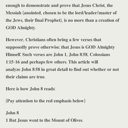
𝐞𝐧𝐨𝐮𝐠𝐡 𝐭𝐨 𝐝𝐞𝐦𝐨𝐧𝐬𝐭𝐫𝐚𝐭𝐞 𝐚𝐧𝐝 𝐩𝐫𝐨𝐯𝐞 𝐭𝐡𝐚𝐭 𝐉𝐞𝐬𝐮𝐬 𝐂𝐡𝐫𝐢𝐬𝐭, 𝐭𝐡𝐞
𝐌𝐞𝐬𝐬𝐢𝐚𝐡 (𝐚𝐧𝐨𝐢𝐧𝐭𝐞𝐝, 𝐜𝐡𝐨𝐬𝐞𝐧 𝐭𝐨 𝐛𝐞 𝐭𝐡𝐞 𝐥𝐨𝐫𝐝/𝐥𝐞𝐚𝐝𝐞𝐫/𝐦𝐚𝐬𝐭𝐞𝐫 𝐨𝐟
𝐭𝐡𝐞 𝐉𝐞𝐰𝐬, 𝐭𝐡𝐞𝐢𝐫 𝐟𝐢𝐧𝐚𝐥 𝐏𝐫𝐨𝐩𝐡𝐞𝐭), 𝐢𝐬 𝐧𝐨 𝐦𝐨𝐫𝐞 𝐭𝐡𝐚𝐧 𝐚 𝐜𝐫𝐞𝐚𝐭𝐢𝐨𝐧 𝐨𝐟
𝐆𝐎𝐃 𝐀𝐥𝐦𝐢𝐠𝐡𝐭𝐲.
𝐇𝐨𝐰𝐞𝐯𝐞𝐫, 𝐂𝐡𝐫𝐢𝐬𝐭𝐢𝐚𝐧𝐬 𝐨𝐟𝐭𝐞𝐧 𝐛𝐫𝐢𝐧𝐠 𝐚 𝐟𝐞𝐰 𝐯𝐞𝐫𝐬𝐞𝐬 𝐭𝐡𝐚𝐭
𝐬𝐮𝐩𝐩𝐨𝐬𝐞𝐝𝐥𝐲 𝐩𝐫𝐨𝐯𝐞 𝐨𝐭𝐡𝐞𝐫𝐰𝐢𝐬𝐞; 𝐭𝐡𝐚𝐭 𝐉𝐞𝐬𝐮𝐬 𝐢𝐬 𝐆𝐎𝐃 𝐀𝐥𝐦𝐢𝐠𝐡𝐭𝐲
𝐇𝐢𝐦𝐬𝐞𝐥𝐟. 𝐒𝐮𝐜𝐡 𝐯𝐞𝐫𝐬𝐞𝐬 𝐚𝐫𝐞 𝐉𝐨𝐡𝐧 𝟏, 𝐉𝐨𝐡𝐧 𝟖:𝟓𝟖, 𝐂𝐨𝐥𝐨𝐬𝐬𝐢𝐚𝐧𝐬
𝟏:𝟏𝟓-𝟏𝟔 𝐚𝐧𝐝 𝐩𝐞𝐫𝐡𝐚𝐩𝐬 𝐟𝐞𝐰 𝐨𝐭𝐡𝐞𝐫𝐬. 𝐓𝐡𝐢𝐬 𝐚𝐫𝐭𝐢𝐜𝐥𝐞 𝐰𝐢𝐥𝐥
𝐚𝐧𝐚𝐥𝐲𝐳𝐞 𝐉𝐨𝐡𝐧 𝟖:𝟓𝟖 𝐢𝐧 𝐠𝐫𝐞𝐚𝐭 𝐝𝐞𝐭𝐚𝐢𝐥 𝐭𝐨 𝐟𝐢𝐧𝐝 𝐨𝐮𝐭 𝐰𝐡𝐞𝐭𝐡𝐞𝐫 𝐨𝐫 𝐧𝐨𝐭
𝐭𝐡𝐞𝐢𝐫 𝐜𝐥𝐚𝐢𝐦𝐬 𝐚𝐫𝐞 𝐭𝐫𝐮𝐞.
𝐇𝐞𝐫𝐞 𝐢𝐬 𝐡𝐨𝐰 𝐉𝐨𝐡𝐧 𝟖 𝐫𝐞𝐚𝐝𝐬:
(𝐏𝐚𝐲 𝐚𝐭𝐭𝐞𝐧𝐭𝐢𝐨𝐧 𝐭𝐨 𝐭𝐡𝐞 𝐫𝐞𝐝 𝐞𝐦𝐩𝐡𝐚𝐬𝐢𝐬 𝐛𝐞𝐥𝐨𝐰)
𝐉𝐨𝐡𝐧 𝟖
𝟏 𝐁𝐮𝐭 𝐉𝐞𝐬𝐮𝐬 𝐰𝐞𝐧𝐭 𝐭𝐨 𝐭𝐡𝐞 𝐌𝐨𝐮𝐧𝐭 𝐨𝐟 𝐎𝐥𝐢𝐯𝐞𝐬.