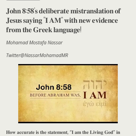
𝐉𝐨𝐡𝐧 𝟖:𝟓𝟖’𝐬 𝐝𝐞𝐥𝐢𝐛𝐞𝐫𝐚𝐭𝐞 𝐦𝐢𝐬𝐭𝐫𝐚𝐧𝐬𝐥𝐚𝐭𝐢𝐨𝐧 𝐨𝐟
𝐉𝐞𝐬𝐮𝐬 𝐬𝐚𝐲𝐢𝐧𝐠 “𝐈 𝐀𝐌” 𝐰𝐢𝐭𝐡 𝐧𝐞𝐰 𝐞𝐯𝐢𝐝𝐞𝐧𝐜𝐞
𝐟𝐫𝐨𝐦 𝐭𝐡𝐞 𝐆𝐫𝐞𝐞𝐤 𝐥𝐚𝐧𝐠𝐮𝐚𝐠𝐞!
Mohamad Mostafa Nassar
Twitter@NassarMohamadMR
𝐇𝐨𝐰 𝐚𝐜𝐜𝐮𝐫𝐚𝐭𝐞 𝐢𝐬 𝐭𝐡𝐞 𝐬𝐭𝐚𝐭𝐞𝐦𝐞𝐧𝐭, “𝐈 𝐚𝐦 𝐭𝐡𝐞 𝐋𝐢𝐯𝐢𝐧𝐠 𝐆𝐨𝐝” 𝐢𝐧