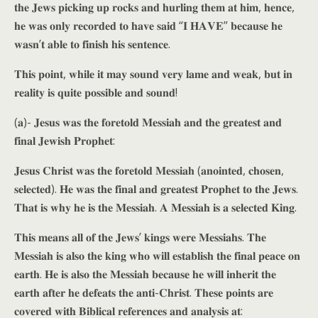
𝐭𝐡𝐞 𝐉𝐞𝐰𝐬 𝐩𝐢𝐜𝐤𝐢𝐧𝐠 𝐮𝐩 𝐫𝐨𝐜𝐤𝐬 𝐚𝐧𝐝 𝐡𝐮𝐫𝐥𝐢𝐧𝐠 𝐭𝐡𝐞𝐦 𝐚𝐭 𝐡𝐢𝐦, 𝐡𝐞𝐧𝐜𝐞,
𝐡𝐞 𝐰𝐚𝐬 𝐨𝐧𝐥𝐲 𝐫𝐞𝐜𝐨𝐫𝐝𝐞𝐝 𝐭𝐨 𝐡𝐚𝐯𝐞 𝐬𝐚𝐢𝐝 “𝐈 𝐇𝐀𝐕𝐄” 𝐛𝐞𝐜𝐚𝐮𝐬𝐞 𝐡𝐞
𝐰𝐚𝐬𝐧’𝐭 𝐚𝐛𝐥𝐞 𝐭𝐨 𝐟𝐢𝐧𝐢𝐬𝐡 𝐡𝐢𝐬 𝐬𝐞𝐧𝐭𝐞𝐧𝐜𝐞.
𝐓𝐡𝐢𝐬 𝐩𝐨𝐢𝐧𝐭, 𝐰𝐡𝐢𝐥𝐞 𝐢𝐭 𝐦𝐚𝐲 𝐬𝐨𝐮𝐧𝐝 𝐯𝐞𝐫𝐲 𝐥𝐚𝐦𝐞 𝐚𝐧𝐝 𝐰𝐞𝐚𝐤, 𝐛𝐮𝐭 𝐢𝐧
𝐫𝐞𝐚𝐥𝐢𝐭𝐲 𝐢𝐬 𝐪𝐮𝐢𝐭𝐞 𝐩𝐨𝐬𝐬𝐢𝐛𝐥𝐞 𝐚𝐧𝐝 𝐬𝐨𝐮𝐧𝐝!
(𝐚)- 𝐉𝐞𝐬𝐮𝐬 𝐰𝐚𝐬 𝐭𝐡𝐞 𝐟𝐨𝐫𝐞𝐭𝐨𝐥𝐝 𝐌𝐞𝐬𝐬𝐢𝐚𝐡 𝐚𝐧𝐝 𝐭𝐡𝐞 𝐠𝐫𝐞𝐚𝐭𝐞𝐬𝐭 𝐚𝐧𝐝
𝐟𝐢𝐧𝐚𝐥 𝐉𝐞𝐰𝐢𝐬𝐡 𝐏𝐫𝐨𝐩𝐡𝐞𝐭:
𝐉𝐞𝐬𝐮𝐬 𝐂𝐡𝐫𝐢𝐬𝐭 𝐰𝐚𝐬 𝐭𝐡𝐞 𝐟𝐨𝐫𝐞𝐭𝐨𝐥𝐝 𝐌𝐞𝐬𝐬𝐢𝐚𝐡 (𝐚𝐧𝐨𝐢𝐧𝐭𝐞𝐝, 𝐜𝐡𝐨𝐬𝐞𝐧,
𝐬𝐞𝐥𝐞𝐜𝐭𝐞𝐝). 𝐇𝐞 𝐰𝐚𝐬 𝐭𝐡𝐞 𝐟𝐢𝐧𝐚𝐥 𝐚𝐧𝐝 𝐠𝐫𝐞𝐚𝐭𝐞𝐬𝐭 𝐏𝐫𝐨𝐩𝐡𝐞𝐭 𝐭𝐨 𝐭𝐡𝐞 𝐉𝐞𝐰𝐬.
𝐓𝐡𝐚𝐭 𝐢𝐬 𝐰𝐡𝐲 𝐡𝐞 𝐢𝐬 𝐭𝐡𝐞 𝐌𝐞𝐬𝐬𝐢𝐚𝐡. 𝐀 𝐌𝐞𝐬𝐬𝐢𝐚𝐡 𝐢𝐬 𝐚 𝐬𝐞𝐥𝐞𝐜𝐭𝐞𝐝 𝐊𝐢𝐧𝐠.
𝐓𝐡𝐢𝐬 𝐦𝐞𝐚𝐧𝐬 𝐚𝐥𝐥 𝐨𝐟 𝐭𝐡𝐞 𝐉𝐞𝐰𝐬’ 𝐤𝐢𝐧𝐠𝐬 𝐰𝐞𝐫𝐞 𝐌𝐞𝐬𝐬𝐢𝐚𝐡𝐬. 𝐓𝐡𝐞
𝐌𝐞𝐬𝐬𝐢𝐚𝐡 𝐢𝐬 𝐚𝐥𝐬𝐨 𝐭𝐡𝐞 𝐤𝐢𝐧𝐠 𝐰𝐡𝐨 𝐰𝐢𝐥𝐥 𝐞𝐬𝐭𝐚𝐛𝐥𝐢𝐬𝐡 𝐭𝐡𝐞 𝐟𝐢𝐧𝐚𝐥 𝐩𝐞𝐚𝐜𝐞 𝐨𝐧
𝐞𝐚𝐫𝐭𝐡. 𝐇𝐞 𝐢𝐬 𝐚𝐥𝐬𝐨 𝐭𝐡𝐞 𝐌𝐞𝐬𝐬𝐢𝐚𝐡 𝐛𝐞𝐜𝐚𝐮𝐬𝐞 𝐡𝐞 𝐰𝐢𝐥𝐥 𝐢𝐧𝐡𝐞𝐫𝐢𝐭 𝐭𝐡𝐞
𝐞𝐚𝐫𝐭𝐡 𝐚𝐟𝐭𝐞𝐫 𝐡𝐞 𝐝𝐞𝐟𝐞𝐚𝐭𝐬 𝐭𝐡𝐞 𝐚𝐧𝐭𝐢-𝐂𝐡𝐫𝐢𝐬𝐭. 𝐓𝐡𝐞𝐬𝐞 𝐩𝐨𝐢𝐧𝐭𝐬 𝐚𝐫𝐞
𝐜𝐨𝐯𝐞𝐫𝐞𝐝 𝐰𝐢𝐭𝐡 𝐁𝐢𝐛𝐥𝐢𝐜𝐚𝐥 𝐫𝐞𝐟𝐞𝐫𝐞𝐧𝐜𝐞𝐬 𝐚𝐧𝐝 𝐚𝐧𝐚𝐥𝐲𝐬𝐢𝐬 𝐚𝐭: