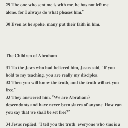
𝟐𝟗 𝐓𝐡𝐞 𝐨𝐧𝐞 𝐰𝐡𝐨 𝐬𝐞𝐧𝐭 𝐦𝐞 𝐢𝐬 𝐰𝐢𝐭𝐡 𝐦𝐞; 𝐡𝐞 𝐡𝐚𝐬 𝐧𝐨𝐭 𝐥𝐞𝐟𝐭 𝐦𝐞
𝐚𝐥𝐨𝐧𝐞, 𝐟𝐨𝐫 𝐈 𝐚𝐥𝐰𝐚𝐲𝐬 𝐝𝐨 𝐰𝐡𝐚𝐭 𝐩𝐥𝐞𝐚𝐬𝐞𝐬 𝐡𝐢𝐦.”
𝟑𝟎 𝐄𝐯𝐞𝐧 𝐚𝐬 𝐡𝐞 𝐬𝐩𝐨𝐤𝐞, 𝐦𝐚𝐧𝐲 𝐩𝐮𝐭 𝐭𝐡𝐞𝐢𝐫 𝐟𝐚𝐢𝐭𝐡 𝐢𝐧 𝐡𝐢𝐦.
𝐓𝐡𝐞 𝐂𝐡𝐢𝐥𝐝𝐫𝐞𝐧 𝐨𝐟 𝐀𝐛𝐫𝐚𝐡𝐚𝐦
𝟑𝟏 𝐓𝐨 𝐭𝐡𝐞 𝐉𝐞𝐰𝐬 𝐰𝐡𝐨 𝐡𝐚𝐝 𝐛𝐞𝐥𝐢𝐞𝐯𝐞𝐝 𝐡𝐢𝐦, 𝐉𝐞𝐬𝐮𝐬 𝐬𝐚𝐢𝐝, “𝐈𝐟 𝐲𝐨𝐮
𝐡𝐨𝐥𝐝 𝐭𝐨 𝐦𝐲 𝐭𝐞𝐚𝐜𝐡𝐢𝐧𝐠, 𝐲𝐨𝐮 𝐚𝐫𝐞 𝐫𝐞𝐚𝐥𝐥𝐲 𝐦𝐲 𝐝𝐢𝐬𝐜𝐢𝐩𝐥𝐞𝐬.
𝟑𝟐 𝐓𝐡𝐞𝐧 𝐲𝐨𝐮 𝐰𝐢𝐥𝐥 𝐤𝐧𝐨𝐰 𝐭𝐡𝐞 𝐭𝐫𝐮𝐭𝐡, 𝐚𝐧𝐝 𝐭𝐡𝐞 𝐭𝐫𝐮𝐭𝐡 𝐰𝐢𝐥𝐥 𝐬𝐞𝐭 𝐲𝐨𝐮
𝐟𝐫𝐞𝐞.”
𝟑𝟑 𝐓𝐡𝐞𝐲 𝐚𝐧𝐬𝐰𝐞𝐫𝐞𝐝 𝐡𝐢𝐦, “𝐖𝐞 𝐚𝐫𝐞 𝐀𝐛𝐫𝐚𝐡𝐚𝐦’𝐬
𝐝𝐞𝐬𝐜𝐞𝐧𝐝𝐚𝐧𝐭𝐬 𝐚𝐧𝐝 𝐡𝐚𝐯𝐞 𝐧𝐞𝐯𝐞𝐫 𝐛𝐞𝐞𝐧 𝐬𝐥𝐚𝐯𝐞𝐬 𝐨𝐟 𝐚𝐧𝐲𝐨𝐧𝐞. 𝐇𝐨𝐰 𝐜𝐚𝐧
𝐲𝐨𝐮 𝐬𝐚𝐲 𝐭𝐡𝐚𝐭 𝐰𝐞 𝐬𝐡𝐚𝐥𝐥 𝐛𝐞 𝐬𝐞𝐭 𝐟𝐫𝐞𝐞?”
𝟑𝟒 𝐉𝐞𝐬𝐮𝐬 𝐫𝐞𝐩𝐥𝐢𝐞𝐝, “𝐈 𝐭𝐞𝐥𝐥 𝐲𝐨𝐮 𝐭𝐡𝐞 𝐭𝐫𝐮𝐭𝐡, 𝐞𝐯𝐞𝐫𝐲𝐨𝐧𝐞 𝐰𝐡𝐨 𝐬𝐢𝐧𝐬 𝐢𝐬 𝐚