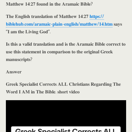
𝐌𝐚𝐭𝐭𝐡𝐞𝐰 𝟏𝟒:𝟐𝟕 𝐟𝐨𝐮𝐧𝐝 𝐢𝐧 𝐭𝐡𝐞 𝐀𝐫𝐚𝐦𝐚𝐢𝐜 𝐁𝐢𝐛𝐥𝐞?
𝐓𝐡𝐞 𝐄𝐧𝐠𝐥𝐢𝐬𝐡 𝐭𝐫𝐚𝐧𝐬𝐥𝐚𝐭𝐢𝐨𝐧 𝐨𝐟 𝐌𝐚𝐭𝐭𝐡𝐞𝐰 𝟏𝟒:𝟐𝟕
𝐡𝐭𝐭𝐩𝐬://
𝐛𝐢𝐛𝐥𝐞𝐡𝐮𝐛.𝐜𝐨𝐦/𝐚𝐫𝐚𝐦𝐚𝐢𝐜-𝐩𝐥𝐚𝐢𝐧-𝐞𝐧𝐠𝐥𝐢𝐬𝐡/𝐦𝐚𝐭𝐭𝐡𝐞𝐰/𝟏𝟒.𝐡𝐭𝐦
𝐬𝐚𝐲𝐬
“𝐈 𝐚𝐦 𝐭𝐡𝐞 𝐋𝐢𝐯𝐢𝐧𝐠 𝐆𝐨𝐝”.
𝐈𝐬 𝐭𝐡𝐢𝐬 𝐚 𝐯𝐚𝐥𝐢𝐝 𝐭𝐫𝐚𝐧𝐬𝐥𝐚𝐭𝐢𝐨𝐧 𝐚𝐧𝐝 𝐢𝐬 𝐭𝐡𝐞 𝐀𝐫𝐚𝐦𝐚𝐢𝐜 𝐁𝐢𝐛𝐥𝐞 𝐜𝐨𝐫𝐫𝐞𝐜𝐭 𝐭𝐨
𝐮𝐬𝐞 𝐭𝐡𝐢𝐬 𝐬𝐭𝐚𝐭𝐞𝐦𝐞𝐧𝐭 𝐢𝐧 𝐜𝐨𝐦𝐩𝐚𝐫𝐢𝐬𝐨𝐧 𝐭𝐨 𝐭𝐡𝐞 𝐨𝐫𝐢𝐠𝐢𝐧𝐚𝐥 𝐆𝐫𝐞𝐞𝐤
𝐦𝐚𝐧𝐮𝐬𝐜𝐫𝐢𝐩𝐭𝐬?
𝐀𝐧𝐬𝐰𝐞𝐫
𝐆𝐫𝐞𝐞𝐤 𝐒𝐩𝐞𝐜𝐢𝐚𝐥𝐢𝐬𝐭 𝐂𝐨𝐫𝐫𝐞𝐜𝐭𝐬 𝐀𝐋𝐋 𝐂𝐡𝐫𝐢𝐬𝐭𝐢𝐚𝐧𝐬 𝐑𝐞𝐠𝐚𝐫𝐝𝐢𝐧𝐠 𝐓𝐡𝐞
𝐖𝐨𝐫𝐝 𝐈 𝐀𝐌 𝐢𝐧 𝐓𝐡𝐞 𝐁𝐢𝐛𝐥𝐞. 𝐬𝐡𝐨𝐫𝐭 𝐯𝐢𝐝𝐞𝐨