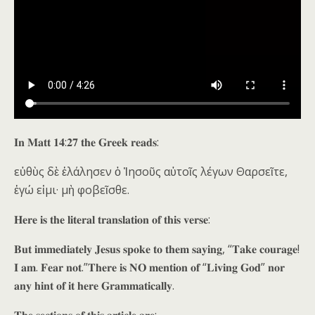
𝐈𝐧 𝐌𝐚𝐭𝐭 𝟏𝟒:𝟐𝟕 𝐭𝐡𝐞 𝐆𝐫𝐞𝐞𝐤 𝐫𝐞𝐚𝐝𝐬:
εὐθὺς δὲ ἐλάλησεν ὁ Ἰησοῦς αὐτοῖς λέγων Θαρσεῖτε,
ἐγώ εἰμι· μὴ φοβεῖσθε.
𝐇𝐞𝐫𝐞 𝐢𝐬 𝐭𝐡𝐞 𝐥𝐢𝐭𝐞𝐫𝐚𝐥 𝐭𝐫𝐚𝐧𝐬𝐥𝐚𝐭𝐢𝐨𝐧 𝐨𝐟 𝐭𝐡𝐢𝐬 𝐯𝐞𝐫𝐬𝐞:
𝐁𝐮𝐭 𝐢𝐦𝐦𝐞𝐝𝐢𝐚𝐭𝐞𝐥𝐲 𝐉𝐞𝐬𝐮𝐬 𝐬𝐩𝐨𝐤𝐞 𝐭𝐨 𝐭𝐡𝐞𝐦 𝐬𝐚𝐲𝐢𝐧𝐠, “𝐓𝐚𝐤𝐞 𝐜𝐨𝐮𝐫𝐚𝐠𝐞!
𝐈 𝐚𝐦. 𝐅𝐞𝐚𝐫 𝐧𝐨𝐭.”𝐓𝐡𝐞𝐫𝐞 𝐢𝐬 𝐍𝐎 𝐦𝐞𝐧𝐭𝐢𝐨𝐧 𝐨𝐟 “𝐋𝐢𝐯𝐢𝐧𝐠 𝐆𝐨𝐝” 𝐧𝐨𝐫
𝐚𝐧𝐲 𝐡𝐢𝐧𝐭 𝐨𝐟 𝐢𝐭 𝐡𝐞𝐫𝐞 𝐆𝐫𝐚𝐦𝐦𝐚𝐭𝐢𝐜𝐚𝐥𝐥𝐲.