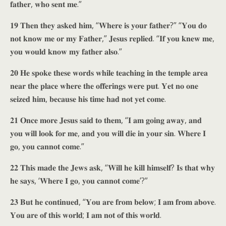
𝐟𝐚𝐭𝐡𝐞𝐫, 𝐰𝐡𝐨 𝐬𝐞𝐧𝐭 𝐦𝐞.”
𝟏𝟗 𝐓𝐡𝐞𝐧 𝐭𝐡𝐞𝐲 𝐚𝐬𝐤𝐞𝐝 𝐡𝐢𝐦, “𝐖𝐡𝐞𝐫𝐞 𝐢𝐬 𝐲𝐨𝐮𝐫 𝐟𝐚𝐭𝐡𝐞𝐫?” “𝐘𝐨𝐮 𝐝𝐨
𝐧𝐨𝐭 𝐤𝐧𝐨𝐰 𝐦𝐞 𝐨𝐫 𝐦𝐲 𝐅𝐚𝐭𝐡𝐞𝐫,” 𝐉𝐞𝐬𝐮𝐬 𝐫𝐞𝐩𝐥𝐢𝐞𝐝. “𝐈𝐟 𝐲𝐨𝐮 𝐤𝐧𝐞𝐰 𝐦𝐞,
𝐲𝐨𝐮 𝐰𝐨𝐮𝐥𝐝 𝐤𝐧𝐨𝐰 𝐦𝐲 𝐟𝐚𝐭𝐡𝐞𝐫 𝐚𝐥𝐬𝐨.”
𝟐𝟎 𝐇𝐞 𝐬𝐩𝐨𝐤𝐞 𝐭𝐡𝐞𝐬𝐞 𝐰𝐨𝐫𝐝𝐬 𝐰𝐡𝐢𝐥𝐞 𝐭𝐞𝐚𝐜𝐡𝐢𝐧𝐠 𝐢𝐧 𝐭𝐡𝐞 𝐭𝐞𝐦𝐩𝐥𝐞 𝐚𝐫𝐞𝐚
𝐧𝐞𝐚𝐫 𝐭𝐡𝐞 𝐩𝐥𝐚𝐜𝐞 𝐰𝐡𝐞𝐫𝐞 𝐭𝐡𝐞 𝐨𝐟𝐟𝐞𝐫𝐢𝐧𝐠𝐬 𝐰𝐞𝐫𝐞 𝐩𝐮𝐭. 𝐘𝐞𝐭 𝐧𝐨 𝐨𝐧𝐞
𝐬𝐞𝐢𝐳𝐞𝐝 𝐡𝐢𝐦, 𝐛𝐞𝐜𝐚𝐮𝐬𝐞 𝐡𝐢𝐬 𝐭𝐢𝐦𝐞 𝐡𝐚𝐝 𝐧𝐨𝐭 𝐲𝐞𝐭 𝐜𝐨𝐦𝐞.
𝟐𝟏 𝐎𝐧𝐜𝐞 𝐦𝐨𝐫𝐞 𝐉𝐞𝐬𝐮𝐬 𝐬𝐚𝐢𝐝 𝐭𝐨 𝐭𝐡𝐞𝐦, “𝐈 𝐚𝐦 𝐠𝐨𝐢𝐧𝐠 𝐚𝐰𝐚𝐲, 𝐚𝐧𝐝
𝐲𝐨𝐮 𝐰𝐢𝐥𝐥 𝐥𝐨𝐨𝐤 𝐟𝐨𝐫 𝐦𝐞, 𝐚𝐧𝐝 𝐲𝐨𝐮 𝐰𝐢𝐥𝐥 𝐝𝐢𝐞 𝐢𝐧 𝐲𝐨𝐮𝐫 𝐬𝐢𝐧. 𝐖𝐡𝐞𝐫𝐞 𝐈
𝐠𝐨, 𝐲𝐨𝐮 𝐜𝐚𝐧𝐧𝐨𝐭 𝐜𝐨𝐦𝐞.”
𝟐𝟐 𝐓𝐡𝐢𝐬 𝐦𝐚𝐝𝐞 𝐭𝐡𝐞 𝐉𝐞𝐰𝐬 𝐚𝐬𝐤, “𝐖𝐢𝐥𝐥 𝐡𝐞 𝐤𝐢𝐥𝐥 𝐡𝐢𝐦𝐬𝐞𝐥𝐟? 𝐈𝐬 𝐭𝐡𝐚𝐭 𝐰𝐡𝐲
𝐡𝐞 𝐬𝐚𝐲𝐬, ‘𝐖𝐡𝐞𝐫𝐞 𝐈 𝐠𝐨, 𝐲𝐨𝐮 𝐜𝐚𝐧𝐧𝐨𝐭 𝐜𝐨𝐦𝐞’?”
𝟐𝟑 𝐁𝐮𝐭 𝐡𝐞 𝐜𝐨𝐧𝐭𝐢𝐧𝐮𝐞𝐝, “𝐘𝐨𝐮 𝐚𝐫𝐞 𝐟𝐫𝐨𝐦 𝐛𝐞𝐥𝐨𝐰; 𝐈 𝐚𝐦 𝐟𝐫𝐨𝐦 𝐚𝐛𝐨𝐯𝐞.
𝐘𝐨𝐮 𝐚𝐫𝐞 𝐨𝐟 𝐭𝐡𝐢𝐬 𝐰𝐨𝐫𝐥𝐝; 𝐈 𝐚𝐦 𝐧𝐨𝐭 𝐨𝐟 𝐭𝐡𝐢𝐬 𝐰𝐨𝐫𝐥𝐝.