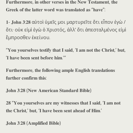
𝐅𝐮𝐫𝐭𝐡𝐞𝐫𝐦𝐨𝐫𝐞, 𝐢𝐧 𝐨𝐭𝐡𝐞𝐫 𝐯𝐞𝐫𝐬𝐞𝐬 𝐢𝐧 𝐭𝐡𝐞 𝐍𝐞𝐰 𝐓𝐞𝐬𝐭𝐚𝐦𝐞𝐧𝐭, 𝐭𝐡𝐞
𝐆𝐫𝐞𝐞𝐤 𝐨𝐟 𝐭𝐡𝐞 𝐥𝐚𝐭𝐭𝐞𝐫 𝐰𝐨𝐫𝐝 𝐰𝐚𝐬 𝐭𝐫𝐚𝐧𝐬𝐥𝐚𝐭𝐞𝐝 𝐚𝐬 “𝐡𝐚𝐯𝐞”:
𝟏- 𝐉𝐨𝐡𝐧 𝟑:𝟐𝟖 αὐτοὶ ὑμεῖς μοι μαρτυρεῖτε ὅτι εἶπον ἐγὼ /
ὅτι· οὐκ εἰμὶ ἐγὼ ὁ Χριστός, ἀλλ’ ὅτι ἀπεσταλμένος εἰμὶ
ἔμπροσθεν ἐκείνου.
“𝐘𝐨𝐮 𝐲𝐨𝐮𝐫𝐬𝐞𝐥𝐯𝐞𝐬 𝐭𝐞𝐬𝐭𝐢𝐟𝐲 𝐭𝐡𝐚𝐭 𝐈 𝐬𝐚𝐢𝐝, ‘𝐈 𝐚𝐦 𝐧𝐨𝐭 𝐭𝐡𝐞 𝐂𝐡𝐫𝐢𝐬𝐭,’ 𝐛𝐮𝐭,
‘𝐈 𝐡𝐚𝐯𝐞 𝐛𝐞𝐞𝐧 𝐬𝐞𝐧𝐭 𝐛𝐞𝐟𝐨𝐫𝐞 𝐡𝐢𝐦.'”
𝐅𝐮𝐫𝐭𝐡𝐞𝐫𝐦𝐨𝐫𝐞, 𝐭𝐡𝐞 𝐟𝐨𝐥𝐥𝐨𝐰𝐢𝐧𝐠 𝐚𝐦𝐩𝐥𝐞 𝐄𝐧𝐠𝐥𝐢𝐬𝐡 𝐭𝐫𝐚𝐧𝐬𝐥𝐚𝐭𝐢𝐨𝐧𝐬
𝐟𝐮𝐫𝐭𝐡𝐞𝐫 𝐜𝐨𝐧𝐟𝐢𝐫𝐦 𝐭𝐡𝐢𝐬:
𝐉𝐨𝐡𝐧 𝟑:𝟐𝟖 (𝐍𝐞𝐰 𝐀𝐦𝐞𝐫𝐢𝐜𝐚𝐧 𝐒𝐭𝐚𝐧𝐝𝐚𝐫𝐝 𝐁𝐢𝐛𝐥𝐞)
𝟐𝟖 “𝐘𝐨𝐮 𝐲𝐨𝐮𝐫𝐬𝐞𝐥𝐯𝐞𝐬 𝐚𝐫𝐞 𝐦𝐲 𝐰𝐢𝐭𝐧𝐞𝐬𝐬𝐞𝐬 𝐭𝐡𝐚𝐭 𝐈 𝐬𝐚𝐢𝐝, ‘𝐈 𝐚𝐦 𝐧𝐨𝐭
𝐭𝐡𝐞 𝐂𝐡𝐫𝐢𝐬𝐭,’ 𝐛𝐮𝐭, ‘𝐈 𝐡𝐚𝐯𝐞 𝐛𝐞𝐞𝐧 𝐬𝐞𝐧𝐭 𝐚𝐡𝐞𝐚𝐝 𝐨𝐟 𝐇𝐢𝐦.’
𝐉𝐨𝐡𝐧 𝟑:𝟐𝟖 (𝐀𝐦𝐩𝐥𝐢𝐟𝐢𝐞𝐝 𝐁𝐢𝐛𝐥𝐞)