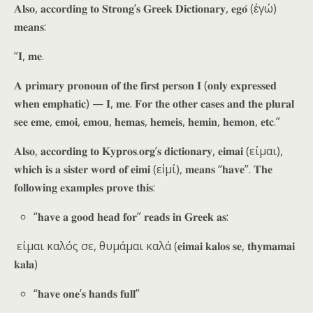
𝐀𝐥𝐬𝐨, 𝐚𝐜𝐜𝐨𝐫𝐝𝐢𝐧𝐠 𝐭𝐨 𝐒𝐭𝐫𝐨𝐧𝐠’𝐬 𝐆𝐫𝐞𝐞𝐤 𝐃𝐢𝐜𝐭𝐢𝐨𝐧𝐚𝐫𝐲, 𝐞𝐠𝐨́ (ἐγώ)
𝐦𝐞𝐚𝐧𝐬:
“𝐈, 𝐦𝐞.
𝐀 𝐩𝐫𝐢𝐦𝐚𝐫𝐲 𝐩𝐫𝐨𝐧𝐨𝐮𝐧 𝐨𝐟 𝐭𝐡𝐞 𝐟𝐢𝐫𝐬𝐭 𝐩𝐞𝐫𝐬𝐨𝐧 𝐈 (𝐨𝐧𝐥𝐲 𝐞𝐱𝐩𝐫𝐞𝐬𝐬𝐞𝐝
𝐰𝐡𝐞𝐧 𝐞𝐦𝐩𝐡𝐚𝐭𝐢𝐜) — 𝐈, 𝐦𝐞. 𝐅𝐨𝐫 𝐭𝐡𝐞 𝐨𝐭𝐡𝐞𝐫 𝐜𝐚𝐬𝐞𝐬 𝐚𝐧𝐝 𝐭𝐡𝐞 𝐩𝐥𝐮𝐫𝐚𝐥
𝐬𝐞𝐞 𝐞𝐦𝐞, 𝐞𝐦𝐨𝐢, 𝐞𝐦𝐨𝐮, 𝐡𝐞𝐦𝐚𝐬, 𝐡𝐞𝐦𝐞𝐢𝐬, 𝐡𝐞𝐦𝐢𝐧, 𝐡𝐞𝐦𝐨𝐧, 𝐞𝐭𝐜.”
𝐀𝐥𝐬𝐨, 𝐚𝐜𝐜𝐨𝐫𝐝𝐢𝐧𝐠 𝐭𝐨 𝐊𝐲𝐩𝐫𝐨𝐬.𝐨𝐫𝐠’𝐬 𝐝𝐢𝐜𝐭𝐢𝐨𝐧𝐚𝐫𝐲, 𝐞𝐢𝐦𝐚𝐢 (είμαι),
𝐰𝐡𝐢𝐜𝐡 𝐢𝐬 𝐚 𝐬𝐢𝐬𝐭𝐞𝐫 𝐰𝐨𝐫𝐝 𝐨𝐟 𝐞𝐢𝐦𝐢 (εἰμί), 𝐦𝐞𝐚𝐧𝐬 “𝐡𝐚𝐯𝐞”. 𝐓𝐡𝐞
𝐟𝐨𝐥𝐥𝐨𝐰𝐢𝐧𝐠 𝐞𝐱𝐚𝐦𝐩𝐥𝐞𝐬 𝐩𝐫𝐨𝐯𝐞 𝐭𝐡𝐢𝐬:
“𝐡𝐚𝐯𝐞 𝐚 𝐠𝐨𝐨𝐝 𝐡𝐞𝐚𝐝 𝐟𝐨𝐫” 𝐫𝐞𝐚𝐝𝐬 𝐢𝐧 𝐆𝐫𝐞𝐞𝐤 𝐚𝐬:
είμαι καλός σε, θυμάμαι καλά (𝐞𝐢𝐦𝐚𝐢 𝐤𝐚𝐥𝐨𝐬 𝐬𝐞, 𝐭𝐡𝐲𝐦𝐚𝐦𝐚𝐢
𝐤𝐚𝐥𝐚)
“𝐡𝐚𝐯𝐞 𝐨𝐧𝐞’𝐬 𝐡𝐚𝐧𝐝𝐬 𝐟𝐮𝐥𝐥”