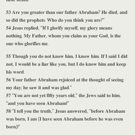
𝟓𝟑 𝐀𝐫𝐞 𝐲𝐨𝐮 𝐠𝐫𝐞𝐚𝐭𝐞𝐫 𝐭𝐡𝐚𝐧 𝐨𝐮𝐫 𝐟𝐚𝐭𝐡𝐞𝐫 𝐀𝐛𝐫𝐚𝐡𝐚𝐦? 𝐇𝐞 𝐝𝐢𝐞𝐝, 𝐚𝐧𝐝
𝐬𝐨 𝐝𝐢𝐝 𝐭𝐡𝐞 𝐩𝐫𝐨𝐩𝐡𝐞𝐭𝐬. 𝐖𝐡𝐨 𝐝𝐨 𝐲𝐨𝐮 𝐭𝐡𝐢𝐧𝐤 𝐲𝐨𝐮 𝐚𝐫𝐞?”
𝟓𝟒 𝐉𝐞𝐬𝐮𝐬 𝐫𝐞𝐩𝐥𝐢𝐞𝐝, “𝐈𝐟 𝐈 𝐠𝐥𝐨𝐫𝐢𝐟𝐲 𝐦𝐲𝐬𝐞𝐥𝐟, 𝐦𝐲 𝐠𝐥𝐨𝐫𝐲 𝐦𝐞𝐚𝐧𝐬
𝐧𝐨𝐭𝐡𝐢𝐧𝐠. 𝐌𝐲 𝐅𝐚𝐭𝐡𝐞𝐫, 𝐰𝐡𝐨𝐦 𝐲𝐨𝐮 𝐜𝐥𝐚𝐢𝐦 𝐚𝐬 𝐲𝐨𝐮𝐫 𝐆𝐨𝐝, 𝐢𝐬 𝐭𝐡𝐞
𝐨𝐧𝐞 𝐰𝐡𝐨 𝐠𝐥𝐨𝐫𝐢𝐟𝐢𝐞𝐬 𝐦𝐞.
𝟓𝟓 𝐓𝐡𝐨𝐮𝐠𝐡 𝐲𝐨𝐮 𝐝𝐨 𝐧𝐨𝐭 𝐤𝐧𝐨𝐰 𝐡𝐢𝐦, 𝐈 𝐤𝐧𝐨𝐰 𝐡𝐢𝐦. 𝐈𝐟 𝐈 𝐬𝐚𝐢𝐝 𝐈 𝐝𝐢𝐝
𝐧𝐨𝐭, 𝐈 𝐰𝐨𝐮𝐥𝐝 𝐛𝐞 𝐚 𝐥𝐢𝐚𝐫 𝐥𝐢𝐤𝐞 𝐲𝐨𝐮, 𝐛𝐮𝐭 𝐈 𝐝𝐨 𝐤𝐧𝐨𝐰 𝐡𝐢𝐦 𝐚𝐧𝐝 𝐤𝐞𝐞𝐩
𝐡𝐢𝐬 𝐰𝐨𝐫𝐝.
𝟓𝟔 𝐘𝐨𝐮𝐫 𝐟𝐚𝐭𝐡𝐞𝐫 𝐀𝐛𝐫𝐚𝐡𝐚𝐦 𝐫𝐞𝐣𝐨𝐢𝐜𝐞𝐝 𝐚𝐭 𝐭𝐡𝐞 𝐭𝐡𝐨𝐮𝐠𝐡𝐭 𝐨𝐟 𝐬𝐞𝐞𝐢𝐧𝐠
𝐦𝐲 𝐝𝐚𝐲; 𝐡𝐞 𝐬𝐚𝐰 𝐢𝐭 𝐚𝐧𝐝 𝐰𝐚𝐬 𝐠𝐥𝐚𝐝.”
𝟓𝟕 “𝐘𝐨𝐮 𝐚𝐫𝐞 𝐧𝐨𝐭 𝐲𝐞𝐭 𝐟𝐢𝐟𝐭𝐲 𝐲𝐞𝐚𝐫𝐬 𝐨𝐥𝐝,” 𝐭𝐡𝐞 𝐉𝐞𝐰𝐬 𝐬𝐚𝐢𝐝 𝐭𝐨 𝐡𝐢𝐦,
“𝐚𝐧𝐝 𝐲𝐨𝐮 𝐡𝐚𝐯𝐞 𝐬𝐞𝐞𝐧 𝐀𝐛𝐫𝐚𝐡𝐚𝐦!”
𝟓𝟖 “𝐈 𝐭𝐞𝐥𝐥 𝐲𝐨𝐮 𝐭𝐡𝐞 𝐭𝐫𝐮𝐭𝐡,” 𝐉𝐞𝐬𝐮𝐬 𝐚𝐧𝐬𝐰𝐞𝐫𝐞𝐝, “𝐛𝐞𝐟𝐨𝐫𝐞 𝐀𝐛𝐫𝐚𝐡𝐚𝐦
𝐰𝐚𝐬 𝐛𝐨𝐫𝐧, 𝐈 𝐚𝐦 (𝐈 𝐡𝐚𝐯𝐞 𝐬𝐞𝐞𝐧 𝐀𝐛𝐫𝐚𝐡𝐚𝐦 𝐛𝐞𝐟𝐨𝐫𝐞 𝐡𝐞 𝐰𝐚𝐬 𝐞𝐯𝐞𝐧
𝐛𝐨𝐫𝐧)!”