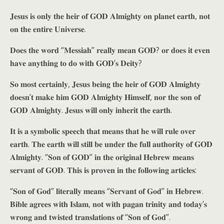
𝐉𝐞𝐬𝐮𝐬 𝐢𝐬 𝐨𝐧𝐥𝐲 𝐭𝐡𝐞 𝐡𝐞𝐢𝐫 𝐨𝐟 𝐆𝐎𝐃 𝐀𝐥𝐦𝐢𝐠𝐡𝐭𝐲 𝐨𝐧 𝐩𝐥𝐚𝐧𝐞𝐭 𝐞𝐚𝐫𝐭𝐡, 𝐧𝐨𝐭
𝐨𝐧 𝐭𝐡𝐞 𝐞𝐧𝐭𝐢𝐫𝐞 𝐔𝐧𝐢𝐯𝐞𝐫𝐬𝐞.
𝐃𝐨𝐞𝐬 𝐭𝐡𝐞 𝐰𝐨𝐫𝐝 “𝐌𝐞𝐬𝐬𝐢𝐚𝐡” 𝐫𝐞𝐚𝐥𝐥𝐲 𝐦𝐞𝐚𝐧 𝐆𝐎𝐃? 𝐨𝐫 𝐝𝐨𝐞𝐬 𝐢𝐭 𝐞𝐯𝐞𝐧
𝐡𝐚𝐯𝐞 𝐚𝐧𝐲𝐭𝐡𝐢𝐧𝐠 𝐭𝐨 𝐝𝐨 𝐰𝐢𝐭𝐡 𝐆𝐎𝐃’𝐬 𝐃𝐞𝐢𝐭𝐲?
𝐒𝐨 𝐦𝐨𝐬𝐭 𝐜𝐞𝐫𝐭𝐚𝐢𝐧𝐥𝐲, 𝐉𝐞𝐬𝐮𝐬 𝐛𝐞𝐢𝐧𝐠 𝐭𝐡𝐞 𝐡𝐞𝐢𝐫 𝐨𝐟 𝐆𝐎𝐃 𝐀𝐥𝐦𝐢𝐠𝐡𝐭𝐲
𝐝𝐨𝐞𝐬𝐧’𝐭 𝐦𝐚𝐤𝐞 𝐡𝐢𝐦 𝐆𝐎𝐃 𝐀𝐥𝐦𝐢𝐠𝐡𝐭𝐲 𝐇𝐢𝐦𝐬𝐞𝐥𝐟, 𝐧𝐨𝐫 𝐭𝐡𝐞 𝐬𝐨𝐧 𝐨𝐟
𝐆𝐎𝐃 𝐀𝐥𝐦𝐢𝐠𝐡𝐭𝐲. 𝐉𝐞𝐬𝐮𝐬 𝐰𝐢𝐥𝐥 𝐨𝐧𝐥𝐲 𝐢𝐧𝐡𝐞𝐫𝐢𝐭 𝐭𝐡𝐞 𝐞𝐚𝐫𝐭𝐡.
𝐈𝐭 𝐢𝐬 𝐚 𝐬𝐲𝐦𝐛𝐨𝐥𝐢𝐜 𝐬𝐩𝐞𝐞𝐜𝐡 𝐭𝐡𝐚𝐭 𝐦𝐞𝐚𝐧𝐬 𝐭𝐡𝐚𝐭 𝐡𝐞 𝐰𝐢𝐥𝐥 𝐫𝐮𝐥𝐞 𝐨𝐯𝐞𝐫
𝐞𝐚𝐫𝐭𝐡. 𝐓𝐡𝐞 𝐞𝐚𝐫𝐭𝐡 𝐰𝐢𝐥𝐥 𝐬𝐭𝐢𝐥𝐥 𝐛𝐞 𝐮𝐧𝐝𝐞𝐫 𝐭𝐡𝐞 𝐟𝐮𝐥𝐥 𝐚𝐮𝐭𝐡𝐨𝐫𝐢𝐭𝐲 𝐨𝐟 𝐆𝐎𝐃
𝐀𝐥𝐦𝐢𝐠𝐡𝐭𝐲. “𝐒𝐨𝐧 𝐨𝐟 𝐆𝐎𝐃” 𝐢𝐧 𝐭𝐡𝐞 𝐨𝐫𝐢𝐠𝐢𝐧𝐚𝐥 𝐇𝐞𝐛𝐫𝐞𝐰 𝐦𝐞𝐚𝐧𝐬
𝐬𝐞𝐫𝐯𝐚𝐧𝐭 𝐨𝐟 𝐆𝐎𝐃. 𝐓𝐡𝐢𝐬 𝐢𝐬 𝐩𝐫𝐨𝐯𝐞𝐧 𝐢𝐧 𝐭𝐡𝐞 𝐟𝐨𝐥𝐥𝐨𝐰𝐢𝐧𝐠 𝐚𝐫𝐭𝐢𝐜𝐥𝐞𝐬:
“𝐒𝐨𝐧 𝐨𝐟 𝐆𝐨𝐝” 𝐥𝐢𝐭𝐞𝐫𝐚𝐥𝐥𝐲 𝐦𝐞𝐚𝐧𝐬 “𝐒𝐞𝐫𝐯𝐚𝐧𝐭 𝐨𝐟 𝐆𝐨𝐝” 𝐢𝐧 𝐇𝐞𝐛𝐫𝐞𝐰.
𝐁𝐢𝐛𝐥𝐞 𝐚𝐠𝐫𝐞𝐞𝐬 𝐰𝐢𝐭𝐡 𝐈𝐬𝐥𝐚𝐦, 𝐧𝐨𝐭 𝐰𝐢𝐭𝐡 𝐩𝐚𝐠𝐚𝐧 𝐭𝐫𝐢𝐧𝐢𝐭𝐲 𝐚𝐧𝐝 𝐭𝐨𝐝𝐚𝐲’𝐬
𝐰𝐫𝐨𝐧𝐠 𝐚𝐧𝐝 𝐭𝐰𝐢𝐬𝐭𝐞𝐝 𝐭𝐫𝐚𝐧𝐬𝐥𝐚𝐭𝐢𝐨𝐧𝐬 𝐨𝐟 “𝐒𝐨𝐧 𝐨𝐟 𝐆𝐨𝐝”.