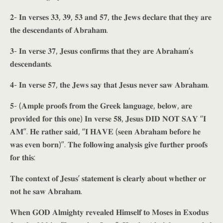
𝟐- 𝐈𝐧 𝐯𝐞𝐫𝐬𝐞𝐬 𝟑𝟑, 𝟑𝟗, 𝟓𝟑 𝐚𝐧𝐝 𝟓𝟕, 𝐭𝐡𝐞 𝐉𝐞𝐰𝐬 𝐝𝐞𝐜𝐥𝐚𝐫𝐞 𝐭𝐡𝐚𝐭 𝐭𝐡𝐞𝐲 𝐚𝐫𝐞
𝐭𝐡𝐞 𝐝𝐞𝐬𝐜𝐞𝐧𝐝𝐚𝐧𝐭𝐬 𝐨𝐟 𝐀𝐛𝐫𝐚𝐡𝐚𝐦.
𝟑- 𝐈𝐧 𝐯𝐞𝐫𝐬𝐞 𝟑𝟕, 𝐉𝐞𝐬𝐮𝐬 𝐜𝐨𝐧𝐟𝐢𝐫𝐦𝐬 𝐭𝐡𝐚𝐭 𝐭𝐡𝐞𝐲 𝐚𝐫𝐞 𝐀𝐛𝐫𝐚𝐡𝐚𝐦’𝐬
𝐝𝐞𝐬𝐜𝐞𝐧𝐝𝐚𝐧𝐭𝐬.
𝟒- 𝐈𝐧 𝐯𝐞𝐫𝐬𝐞 𝟓𝟕, 𝐭𝐡𝐞 𝐉𝐞𝐰𝐬 𝐬𝐚𝐲 𝐭𝐡𝐚𝐭 𝐉𝐞𝐬𝐮𝐬 𝐧𝐞𝐯𝐞𝐫 𝐬𝐚𝐰 𝐀𝐛𝐫𝐚𝐡𝐚𝐦.
𝟓- (𝐀𝐦𝐩𝐥𝐞 𝐩𝐫𝐨𝐨𝐟𝐬 𝐟𝐫𝐨𝐦 𝐭𝐡𝐞 𝐆𝐫𝐞𝐞𝐤 𝐥𝐚𝐧𝐠𝐮𝐚𝐠𝐞, 𝐛𝐞𝐥𝐨𝐰, 𝐚𝐫𝐞
𝐩𝐫𝐨𝐯𝐢𝐝𝐞𝐝 𝐟𝐨𝐫 𝐭𝐡𝐢𝐬 𝐨𝐧𝐞) 𝐈𝐧 𝐯𝐞𝐫𝐬𝐞 𝟓𝟖, 𝐉𝐞𝐬𝐮𝐬 𝐃𝐈𝐃 𝐍𝐎𝐓 𝐒𝐀𝐘 “𝐈
𝐀𝐌”. 𝐇𝐞 𝐫𝐚𝐭𝐡𝐞𝐫 𝐬𝐚𝐢𝐝, “𝐈 𝐇𝐀𝐕𝐄 (𝐬𝐞𝐞𝐧 𝐀𝐛𝐫𝐚𝐡𝐚𝐦 𝐛𝐞𝐟𝐨𝐫𝐞 𝐡𝐞
𝐰𝐚𝐬 𝐞𝐯𝐞𝐧 𝐛𝐨𝐫𝐧)”. 𝐓𝐡𝐞 𝐟𝐨𝐥𝐥𝐨𝐰𝐢𝐧𝐠 𝐚𝐧𝐚𝐥𝐲𝐬𝐢𝐬 𝐠𝐢𝐯𝐞 𝐟𝐮𝐫𝐭𝐡𝐞𝐫 𝐩𝐫𝐨𝐨𝐟𝐬
𝐟𝐨𝐫 𝐭𝐡𝐢𝐬:
𝐓𝐡𝐞 𝐜𝐨𝐧𝐭𝐞𝐱𝐭 𝐨𝐟 𝐉𝐞𝐬𝐮𝐬’ 𝐬𝐭𝐚𝐭𝐞𝐦𝐞𝐧𝐭 𝐢𝐬 𝐜𝐥𝐞𝐚𝐫𝐥𝐲 𝐚𝐛𝐨𝐮𝐭 𝐰𝐡𝐞𝐭𝐡𝐞𝐫 𝐨𝐫
𝐧𝐨𝐭 𝐡𝐞 𝐬𝐚𝐰 𝐀𝐛𝐫𝐚𝐡𝐚𝐦.
𝐖𝐡𝐞𝐧 𝐆𝐎𝐃 𝐀𝐥𝐦𝐢𝐠𝐡𝐭𝐲 𝐫𝐞𝐯𝐞𝐚𝐥𝐞𝐝 𝐇𝐢𝐦𝐬𝐞𝐥𝐟 𝐭𝐨 𝐌𝐨𝐬𝐞𝐬 𝐢𝐧 𝐄𝐱𝐨𝐝𝐮𝐬