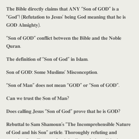
𝐓𝐡𝐞 𝐁𝐢𝐛𝐥𝐞 𝐝𝐢𝐫𝐞𝐜𝐭𝐥𝐲 𝐜𝐥𝐚𝐢𝐦𝐬 𝐭𝐡𝐚𝐭 𝐀𝐍𝐘 “𝐒𝐨𝐧 𝐨𝐟 𝐆𝐎𝐃” 𝐢𝐬 𝐚
“𝐆𝐨𝐝”! (𝐑𝐞𝐟𝐮𝐭𝐚𝐭𝐢𝐨𝐧 𝐭𝐨 𝐉𝐞𝐬𝐮𝐬’ 𝐛𝐞𝐢𝐧𝐠 𝐆𝐨𝐝 𝐦𝐞𝐚𝐧𝐢𝐧𝐠 𝐭𝐡𝐚𝐭 𝐡𝐞 𝐢𝐬
𝐆𝐎𝐃 𝐀𝐥𝐦𝐢𝐠𝐡𝐭𝐲).
“𝐒𝐨𝐧 𝐨𝐟 𝐆𝐎𝐃” 𝐜𝐨𝐧𝐟𝐥𝐢𝐜𝐭 𝐛𝐞𝐭𝐰𝐞𝐞𝐧 𝐭𝐡𝐞 𝐁𝐢𝐛𝐥𝐞 𝐚𝐧𝐝 𝐭𝐡𝐞 𝐍𝐨𝐛𝐥𝐞
𝐐𝐮𝐫𝐚𝐧.
𝐓𝐡𝐞 𝐝𝐞𝐟𝐢𝐧𝐢𝐭𝐢𝐨𝐧 𝐨𝐟 “𝐒𝐨𝐧 𝐨𝐟 𝐆𝐨𝐝” 𝐢𝐧 𝐈𝐬𝐥𝐚𝐦.
𝐒𝐨𝐧 𝐨𝐟 𝐆𝐎𝐃: 𝐒𝐨𝐦𝐞 𝐌𝐮𝐬𝐥𝐢𝐦𝐬’ 𝐌𝐢𝐬𝐜𝐨𝐧𝐜𝐞𝐩𝐭𝐢𝐨𝐧.
“𝐒𝐨𝐧 𝐨𝐟 𝐌𝐚𝐧” 𝐝𝐨𝐞𝐬 𝐧𝐨𝐭 𝐦𝐞𝐚𝐧 “𝐆𝐎𝐃” 𝐨𝐫 “𝐒𝐨𝐧 𝐨𝐟 𝐆𝐎𝐃”.
𝐂𝐚𝐧 𝐰𝐞 𝐭𝐫𝐮𝐬𝐭 𝐭𝐡𝐞 𝐒𝐨𝐧 𝐨𝐟 𝐌𝐚𝐧?
𝐃𝐨𝐞𝐬 𝐜𝐚𝐥𝐥𝐢𝐧𝐠 𝐉𝐞𝐬𝐮𝐬 “𝐒𝐨𝐧 𝐨𝐟 𝐆𝐨𝐝” 𝐩𝐫𝐨𝐯𝐞 𝐭𝐡𝐚𝐭 𝐡𝐞 𝐢𝐬 𝐆𝐎𝐃?
𝐑𝐞𝐛𝐮𝐭𝐭𝐚𝐥 𝐭𝐨 𝐒𝐚𝐦 𝐒𝐡𝐚𝐦𝐨𝐮𝐧’𝐬 “𝐓𝐡𝐞 𝐈𝐧𝐜𝐨𝐦𝐩𝐫𝐞𝐡𝐞𝐧𝐬𝐢𝐛𝐥𝐞 𝐍𝐚𝐭𝐮𝐫𝐞
𝐨𝐟 𝐆𝐨𝐝 𝐚𝐧𝐝 𝐡𝐢𝐬 𝐒𝐨𝐧” 𝐚𝐫𝐭𝐢𝐜𝐥𝐞. 𝐓𝐡𝐨𝐫𝐨𝐮𝐠𝐡𝐥𝐲 𝐫𝐞𝐟𝐮𝐭𝐢𝐧𝐠 𝐚𝐧𝐝