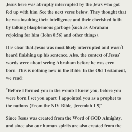
𝐉𝐞𝐬𝐮𝐬 𝐡𝐞𝐫𝐞 𝐰𝐚𝐬 𝐚𝐛𝐫𝐮𝐩𝐭𝐥𝐲 𝐢𝐧𝐭𝐞𝐫𝐫𝐮𝐩𝐭𝐞𝐝 𝐛𝐲 𝐭𝐡𝐞 𝐉𝐞𝐰𝐬 𝐰𝐡𝐨 𝐠𝐨𝐭
𝐟𝐞𝐝 𝐮𝐩 𝐰𝐢𝐭𝐡 𝐡𝐢𝐦. 𝐒𝐞𝐞 𝐭𝐡𝐞 𝐧𝐞𝐱𝐭 𝐯𝐞𝐫𝐬𝐞 𝐛𝐞𝐥𝐨𝐰. 𝐓𝐡𝐞𝐲 𝐭𝐡𝐨𝐮𝐠𝐡𝐭 𝐭𝐡𝐚𝐭
𝐡𝐞 𝐰𝐚𝐬 𝐢𝐧𝐬𝐮𝐥𝐭𝐢𝐧𝐠 𝐭𝐡𝐞𝐢𝐫 𝐢𝐧𝐭𝐞𝐥𝐥𝐢𝐠𝐞𝐧𝐜𝐞 𝐚𝐧𝐝 𝐭𝐡𝐞𝐢𝐫 𝐜𝐡𝐞𝐫𝐢𝐬𝐡𝐞𝐝 𝐟𝐚𝐢𝐭𝐡
𝐛𝐲 𝐭𝐚𝐥𝐤𝐢𝐧𝐠 𝐛𝐥𝐚𝐬𝐩𝐡𝐞𝐦𝐨𝐮𝐬 𝐠𝐚𝐫𝐛𝐚𝐠𝐞 (𝐬𝐮𝐜𝐡 𝐚𝐬 𝐀𝐛𝐫𝐚𝐡𝐚𝐦
𝐫𝐞𝐣𝐨𝐢𝐜𝐢𝐧𝐠 𝐟𝐨𝐫 𝐡𝐢𝐦 (𝐉𝐨𝐡𝐧 𝟖:𝟓𝟔) 𝐚𝐧𝐝 𝐨𝐭𝐡𝐞𝐫 𝐭𝐡𝐢𝐧𝐠𝐬).
𝐈𝐭 𝐢𝐬 𝐜𝐥𝐞𝐚𝐫 𝐭𝐡𝐚𝐭 𝐉𝐞𝐬𝐮𝐬 𝐰𝐚𝐬 𝐦𝐨𝐬𝐭 𝐥𝐢𝐤𝐞𝐥𝐲 𝐢𝐧𝐭𝐞𝐫𝐫𝐮𝐩𝐭𝐞𝐝 𝐚𝐧𝐝 𝐰𝐚𝐬𝐧’𝐭
𝐡𝐞𝐚𝐫𝐝 𝐟𝐢𝐧𝐢𝐬𝐡𝐢𝐧𝐠 𝐮𝐩 𝐡𝐢𝐬 𝐬𝐞𝐧𝐭𝐞𝐧𝐜𝐞. 𝐀𝐥𝐬𝐨, 𝐭𝐡𝐞 𝐜𝐨𝐧𝐭𝐞𝐱𝐭 𝐨𝐟 𝐉𝐞𝐬𝐮𝐬’
𝐰𝐨𝐫𝐝𝐬 𝐰𝐞𝐫𝐞 𝐚𝐛𝐨𝐮𝐭 𝐬𝐞𝐞𝐢𝐧𝐠 𝐀𝐛𝐫𝐚𝐡𝐚𝐦 𝐛𝐞𝐟𝐨𝐫𝐞 𝐡𝐞 𝐰𝐚𝐬 𝐞𝐯𝐞𝐧
𝐛𝐨𝐫𝐧. 𝐓𝐡𝐢𝐬 𝐢𝐬 𝐧𝐨𝐭𝐡𝐢𝐧𝐠 𝐧𝐞𝐰 𝐢𝐧 𝐭𝐡𝐞 𝐁𝐢𝐛𝐥𝐞. 𝐈𝐧 𝐭𝐡𝐞 𝐎𝐥𝐝 𝐓𝐞𝐬𝐭𝐚𝐦𝐞𝐧𝐭,
𝐰𝐞 𝐫𝐞𝐚𝐝:
“𝐁𝐞𝐟𝐨𝐫𝐞 𝐈 𝐟𝐨𝐫𝐦𝐞𝐝 𝐲𝐨𝐮 𝐢𝐧 𝐭𝐡𝐞 𝐰𝐨𝐦𝐛 𝐈 𝐤𝐧𝐞𝐰 𝐲𝐨𝐮, 𝐛𝐞𝐟𝐨𝐫𝐞 𝐲𝐨𝐮
𝐰𝐞𝐫𝐞 𝐛𝐨𝐫𝐧 𝐈 𝐬𝐞𝐭 𝐲𝐨𝐮 𝐚𝐩𝐚𝐫𝐭; 𝐈 𝐚𝐩𝐩𝐨𝐢𝐧𝐭𝐞𝐝 𝐲𝐨𝐮 𝐚𝐬 𝐚 𝐩𝐫𝐨𝐩𝐡𝐞𝐭 𝐭𝐨
𝐭𝐡𝐞 𝐧𝐚𝐭𝐢𝐨𝐧𝐬. (𝐅𝐫𝐨𝐦 𝐭𝐡𝐞 𝐍𝐈𝐕 𝐁𝐢𝐛𝐥𝐞, 𝐉𝐞𝐫𝐞𝐦𝐢𝐚𝐡 𝟏:𝟓)”
𝐒𝐢𝐧𝐜𝐞 𝐉𝐞𝐬𝐮𝐬 𝐰𝐚𝐬 𝐜𝐫𝐞𝐚𝐭𝐞𝐝 𝐟𝐫𝐨𝐦 𝐭𝐡𝐞 𝐖𝐨𝐫𝐝 𝐨𝐟 𝐆𝐎𝐃 𝐀𝐥𝐦𝐢𝐠𝐡𝐭𝐲,
𝐚𝐧𝐝 𝐬𝐢𝐧𝐜𝐞 𝐚𝐥𝐬𝐨 𝐨𝐮𝐫 𝐡𝐮𝐦𝐚𝐧-𝐬𝐩𝐢𝐫𝐢𝐭𝐬 𝐚𝐫𝐞 𝐚𝐥𝐬𝐨 𝐜𝐫𝐞𝐚𝐭𝐞𝐝 𝐟𝐫𝐨𝐦 𝐭𝐡𝐞