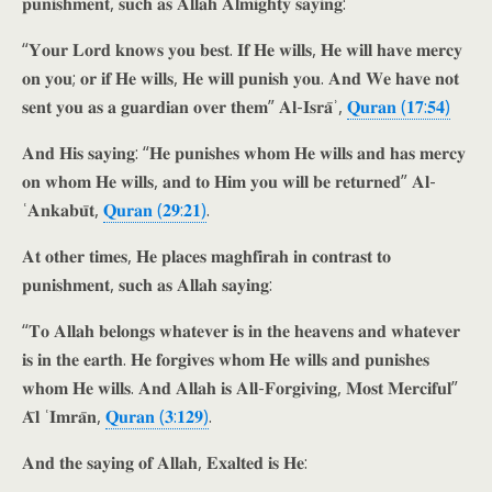
𝐩𝐮𝐧𝐢𝐬𝐡𝐦𝐞𝐧𝐭, 𝐬𝐮𝐜𝐡 𝐚𝐬 𝐀𝐥𝐥𝐚𝐡 𝐀𝐥𝐦𝐢𝐠𝐡𝐭𝐲 𝐬𝐚𝐲𝐢𝐧𝐠:
“𝐘𝐨𝐮𝐫 𝐋𝐨𝐫𝐝 𝐤𝐧𝐨𝐰𝐬 𝐲𝐨𝐮 𝐛𝐞𝐬𝐭. 𝐈𝐟 𝐇𝐞 𝐰𝐢𝐥𝐥𝐬, 𝐇𝐞 𝐰𝐢𝐥𝐥 𝐡𝐚𝐯𝐞 𝐦𝐞𝐫𝐜𝐲
𝐨𝐧 𝐲𝐨𝐮; 𝐨𝐫 𝐢𝐟 𝐇𝐞 𝐰𝐢𝐥𝐥𝐬, 𝐇𝐞 𝐰𝐢𝐥𝐥 𝐩𝐮𝐧𝐢𝐬𝐡 𝐲𝐨𝐮. 𝐀𝐧𝐝 𝐖𝐞 𝐡𝐚𝐯𝐞 𝐧𝐨𝐭
𝐬𝐞𝐧𝐭 𝐲𝐨𝐮 𝐚𝐬 𝐚 𝐠𝐮𝐚𝐫𝐝𝐢𝐚𝐧 𝐨𝐯𝐞𝐫 𝐭𝐡𝐞𝐦” 𝐀𝐥-𝐈𝐬𝐫𝐚̄ʾ,
𝐐𝐮𝐫𝐚𝐧 (𝟏𝟕:𝟓𝟒)
𝐀𝐧𝐝 𝐇𝐢𝐬 𝐬𝐚𝐲𝐢𝐧𝐠: “𝐇𝐞 𝐩𝐮𝐧𝐢𝐬𝐡𝐞𝐬 𝐰𝐡𝐨𝐦 𝐇𝐞 𝐰𝐢𝐥𝐥𝐬 𝐚𝐧𝐝 𝐡𝐚𝐬 𝐦𝐞𝐫𝐜𝐲
𝐨𝐧 𝐰𝐡𝐨𝐦 𝐇𝐞 𝐰𝐢𝐥𝐥𝐬, 𝐚𝐧𝐝 𝐭𝐨 𝐇𝐢𝐦 𝐲𝐨𝐮 𝐰𝐢𝐥𝐥 𝐛𝐞 𝐫𝐞𝐭𝐮𝐫𝐧𝐞𝐝” 𝐀𝐥-
ʿ𝐀𝐧𝐤𝐚𝐛𝐮̄𝐭,
𝐐𝐮𝐫𝐚𝐧 (𝟐𝟗:𝟐𝟏)
.
𝐀𝐭 𝐨𝐭𝐡𝐞𝐫 𝐭𝐢𝐦𝐞𝐬, 𝐇𝐞 𝐩𝐥𝐚𝐜𝐞𝐬 𝐦𝐚𝐠𝐡𝐟𝐢𝐫𝐚𝐡 𝐢𝐧 𝐜𝐨𝐧𝐭𝐫𝐚𝐬𝐭 𝐭𝐨
𝐩𝐮𝐧𝐢𝐬𝐡𝐦𝐞𝐧𝐭, 𝐬𝐮𝐜𝐡 𝐚𝐬 𝐀𝐥𝐥𝐚𝐡 𝐬𝐚𝐲𝐢𝐧𝐠:
“𝐓𝐨 𝐀𝐥𝐥𝐚𝐡 𝐛𝐞𝐥𝐨𝐧𝐠𝐬 𝐰𝐡𝐚𝐭𝐞𝐯𝐞𝐫 𝐢𝐬 𝐢𝐧 𝐭𝐡𝐞 𝐡𝐞𝐚𝐯𝐞𝐧𝐬 𝐚𝐧𝐝 𝐰𝐡𝐚𝐭𝐞𝐯𝐞𝐫
𝐢𝐬 𝐢𝐧 𝐭𝐡𝐞 𝐞𝐚𝐫𝐭𝐡. 𝐇𝐞 𝐟𝐨𝐫𝐠𝐢𝐯𝐞𝐬 𝐰𝐡𝐨𝐦 𝐇𝐞 𝐰𝐢𝐥𝐥𝐬 𝐚𝐧𝐝 𝐩𝐮𝐧𝐢𝐬𝐡𝐞𝐬
𝐰𝐡𝐨𝐦 𝐇𝐞 𝐰𝐢𝐥𝐥𝐬. 𝐀𝐧𝐝 𝐀𝐥𝐥𝐚𝐡 𝐢𝐬 𝐀𝐥𝐥-𝐅𝐨𝐫𝐠𝐢𝐯𝐢𝐧𝐠, 𝐌𝐨𝐬𝐭 𝐌𝐞𝐫𝐜𝐢𝐟𝐮𝐥”
𝐀̄𝐥 ʿ𝐈𝐦𝐫𝐚̄𝐧,
𝐐𝐮𝐫𝐚𝐧 (𝟑:𝟏𝟐𝟗)
.
𝐀𝐧𝐝 𝐭𝐡𝐞 𝐬𝐚𝐲𝐢𝐧𝐠 𝐨𝐟 𝐀𝐥𝐥𝐚𝐡, 𝐄𝐱𝐚𝐥𝐭𝐞𝐝 𝐢𝐬 𝐇𝐞: