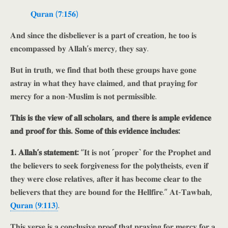
𝐐𝐮𝐫𝐚𝐧 (𝟕:𝟏𝟓𝟔)
𝐀𝐧𝐝 𝐬𝐢𝐧𝐜𝐞 𝐭𝐡𝐞 𝐝𝐢𝐬𝐛𝐞𝐥𝐢𝐞𝐯𝐞𝐫 𝐢𝐬 𝐚 𝐩𝐚𝐫𝐭 𝐨𝐟 𝐜𝐫𝐞𝐚𝐭𝐢𝐨𝐧, 𝐡𝐞 𝐭𝐨𝐨 𝐢𝐬
𝐞𝐧𝐜𝐨𝐦𝐩𝐚𝐬𝐬𝐞𝐝 𝐛𝐲 𝐀𝐥𝐥𝐚𝐡’𝐬 𝐦𝐞𝐫𝐜𝐲, 𝐭𝐡𝐞𝐲 𝐬𝐚𝐲.
𝐁𝐮𝐭 𝐢𝐧 𝐭𝐫𝐮𝐭𝐡, 𝐰𝐞 𝐟𝐢𝐧𝐝 𝐭𝐡𝐚𝐭 𝐛𝐨𝐭𝐡 𝐭𝐡𝐞𝐬𝐞 𝐠𝐫𝐨𝐮𝐩𝐬 𝐡𝐚𝐯𝐞 𝐠𝐨𝐧𝐞
𝐚𝐬𝐭𝐫𝐚𝐲 𝐢𝐧 𝐰𝐡𝐚𝐭 𝐭𝐡𝐞𝐲 𝐡𝐚𝐯𝐞 𝐜𝐥𝐚𝐢𝐦𝐞𝐝, 𝐚𝐧𝐝 𝐭𝐡𝐚𝐭 𝐩𝐫𝐚𝐲𝐢𝐧𝐠 𝐟𝐨𝐫
𝐦𝐞𝐫𝐜𝐲 𝐟𝐨𝐫 𝐚 𝐧𝐨𝐧-𝐌𝐮𝐬𝐥𝐢𝐦 𝐢𝐬 𝐧𝐨𝐭 𝐩𝐞𝐫𝐦𝐢𝐬𝐬𝐢𝐛𝐥𝐞.
𝐓𝐡𝐢𝐬 𝐢𝐬 𝐭𝐡𝐞 𝐯𝐢𝐞𝐰 𝐨𝐟 𝐚𝐥𝐥 𝐬𝐜𝐡𝐨𝐥𝐚𝐫𝐬, 𝐚𝐧𝐝 𝐭𝐡𝐞𝐫𝐞 𝐢𝐬 𝐚𝐦𝐩𝐥𝐞 𝐞𝐯𝐢𝐝𝐞𝐧𝐜𝐞
𝐚𝐧𝐝 𝐩𝐫𝐨𝐨𝐟 𝐟𝐨𝐫 𝐭𝐡𝐢𝐬. 𝐒𝐨𝐦𝐞 𝐨𝐟 𝐭𝐡𝐢𝐬 𝐞𝐯𝐢𝐝𝐞𝐧𝐜𝐞 𝐢𝐧𝐜𝐥𝐮𝐝𝐞𝐬:
𝟏. 𝐀𝐥𝐥𝐚𝐡’𝐬 𝐬𝐭𝐚𝐭𝐞𝐦𝐞𝐧𝐭:
“𝐈𝐭 𝐢𝐬 𝐧𝐨𝐭 ˹𝐩𝐫𝐨𝐩𝐞𝐫˺ 𝐟𝐨𝐫 𝐭𝐡𝐞 𝐏𝐫𝐨𝐩𝐡𝐞𝐭 𝐚𝐧𝐝
𝐭𝐡𝐞 𝐛𝐞𝐥𝐢𝐞𝐯𝐞𝐫𝐬 𝐭𝐨 𝐬𝐞𝐞𝐤 𝐟𝐨𝐫𝐠𝐢𝐯𝐞𝐧𝐞𝐬𝐬 𝐟𝐨𝐫 𝐭𝐡𝐞 𝐩𝐨𝐥𝐲𝐭𝐡𝐞𝐢𝐬𝐭𝐬, 𝐞𝐯𝐞𝐧 𝐢𝐟
𝐭𝐡𝐞𝐲 𝐰𝐞𝐫𝐞 𝐜𝐥𝐨𝐬𝐞 𝐫𝐞𝐥𝐚𝐭𝐢𝐯𝐞𝐬, 𝐚𝐟𝐭𝐞𝐫 𝐢𝐭 𝐡𝐚𝐬 𝐛𝐞𝐜𝐨𝐦𝐞 𝐜𝐥𝐞𝐚𝐫 𝐭𝐨 𝐭𝐡𝐞
𝐛𝐞𝐥𝐢𝐞𝐯𝐞𝐫𝐬 𝐭𝐡𝐚𝐭 𝐭𝐡𝐞𝐲 𝐚𝐫𝐞 𝐛𝐨𝐮𝐧𝐝 𝐟𝐨𝐫 𝐭𝐡𝐞 𝐇𝐞𝐥𝐥𝐟𝐢𝐫𝐞.” 𝐀𝐭-𝐓𝐚𝐰𝐛𝐚𝐡,
𝐐𝐮𝐫𝐚𝐧 (𝟗:𝟏𝟏𝟑)
.
𝐓𝐡𝐢𝐬 𝐯𝐞𝐫𝐬𝐞 𝐢𝐬 𝐚 𝐜𝐨𝐧𝐜𝐥𝐮𝐬𝐢𝐯𝐞 𝐩𝐫𝐨𝐨𝐟 𝐭𝐡𝐚𝐭 𝐩𝐫𝐚𝐲𝐢𝐧𝐠 𝐟𝐨𝐫 𝐦𝐞𝐫𝐜𝐲 𝐟𝐨𝐫 𝐚