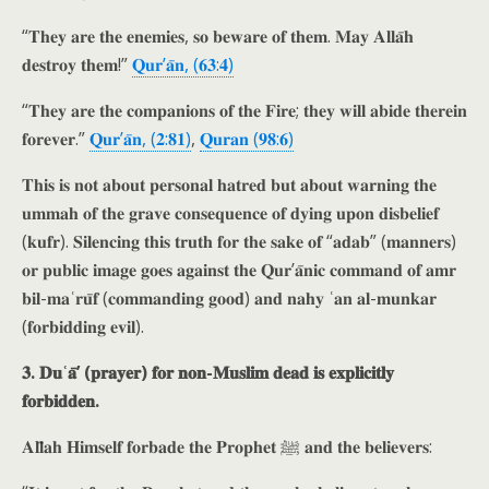
“𝐓𝐡𝐞𝐲 𝐚𝐫𝐞 𝐭𝐡𝐞 𝐞𝐧𝐞𝐦𝐢𝐞𝐬, 𝐬𝐨 𝐛𝐞𝐰𝐚𝐫𝐞 𝐨𝐟 𝐭𝐡𝐞𝐦. 𝐌𝐚𝐲 𝐀𝐥𝐥𝐚̄𝐡
𝐝𝐞𝐬𝐭𝐫𝐨𝐲 𝐭𝐡𝐞𝐦!”
𝐐𝐮𝐫’𝐚̄𝐧, (𝟔𝟑:𝟒)
“𝐓𝐡𝐞𝐲 𝐚𝐫𝐞 𝐭𝐡𝐞 𝐜𝐨𝐦𝐩𝐚𝐧𝐢𝐨𝐧𝐬 𝐨𝐟 𝐭𝐡𝐞 𝐅𝐢𝐫𝐞; 𝐭𝐡𝐞𝐲 𝐰𝐢𝐥𝐥 𝐚𝐛𝐢𝐝𝐞 𝐭𝐡𝐞𝐫𝐞𝐢𝐧
𝐟𝐨𝐫𝐞𝐯𝐞𝐫.”
𝐐𝐮𝐫’𝐚̄𝐧, (𝟐:𝟖𝟏)
,
𝐐𝐮𝐫𝐚𝐧 (𝟗𝟖:𝟔)
𝐓𝐡𝐢𝐬 𝐢𝐬 𝐧𝐨𝐭 𝐚𝐛𝐨𝐮𝐭 𝐩𝐞𝐫𝐬𝐨𝐧𝐚𝐥 𝐡𝐚𝐭𝐫𝐞𝐝 𝐛𝐮𝐭 𝐚𝐛𝐨𝐮𝐭 𝐰𝐚𝐫𝐧𝐢𝐧𝐠 𝐭𝐡𝐞
𝐮𝐦𝐦𝐚𝐡 𝐨𝐟 𝐭𝐡𝐞 𝐠𝐫𝐚𝐯𝐞 𝐜𝐨𝐧𝐬𝐞𝐪𝐮𝐞𝐧𝐜𝐞 𝐨𝐟 𝐝𝐲𝐢𝐧𝐠 𝐮𝐩𝐨𝐧 𝐝𝐢𝐬𝐛𝐞𝐥𝐢𝐞𝐟
(𝐤𝐮𝐟𝐫). 𝐒𝐢𝐥𝐞𝐧𝐜𝐢𝐧𝐠 𝐭𝐡𝐢𝐬 𝐭𝐫𝐮𝐭𝐡 𝐟𝐨𝐫 𝐭𝐡𝐞 𝐬𝐚𝐤𝐞 𝐨𝐟 “𝐚𝐝𝐚𝐛” (𝐦𝐚𝐧𝐧𝐞𝐫𝐬)
𝐨𝐫 𝐩𝐮𝐛𝐥𝐢𝐜 𝐢𝐦𝐚𝐠𝐞 𝐠𝐨𝐞𝐬 𝐚𝐠𝐚𝐢𝐧𝐬𝐭 𝐭𝐡𝐞 𝐐𝐮𝐫’𝐚̄𝐧𝐢𝐜 𝐜𝐨𝐦𝐦𝐚𝐧𝐝 𝐨𝐟 𝐚𝐦𝐫
𝐛𝐢𝐥-𝐦𝐚ʿ𝐫𝐮̄𝐟 (𝐜𝐨𝐦𝐦𝐚𝐧𝐝𝐢𝐧𝐠 𝐠𝐨𝐨𝐝) 𝐚𝐧𝐝 𝐧𝐚𝐡𝐲 ʿ𝐚𝐧 𝐚𝐥-𝐦𝐮𝐧𝐤𝐚𝐫
(𝐟𝐨𝐫𝐛𝐢𝐝𝐝𝐢𝐧𝐠 𝐞𝐯𝐢𝐥).
𝟑. 𝐃𝐮ʿ𝐚̄’ (𝐩𝐫𝐚𝐲𝐞𝐫) 𝐟𝐨𝐫 𝐧𝐨𝐧-𝐌𝐮𝐬𝐥𝐢𝐦 𝐝𝐞𝐚𝐝 𝐢𝐬 𝐞𝐱𝐩𝐥𝐢𝐜𝐢𝐭𝐥𝐲
𝐟𝐨𝐫𝐛𝐢𝐝𝐝𝐞𝐧.
𝐀𝐥𝐥𝐚̄𝐡 𝐇𝐢𝐦𝐬𝐞𝐥𝐟 𝐟𝐨𝐫𝐛𝐚𝐝𝐞 𝐭𝐡𝐞 𝐏𝐫𝐨𝐩𝐡𝐞𝐭 ﷺ 𝐚𝐧𝐝 𝐭𝐡𝐞 𝐛𝐞𝐥𝐢𝐞𝐯𝐞𝐫𝐬: