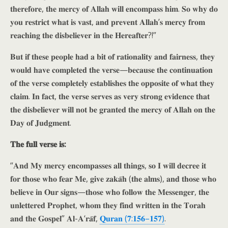
𝐭𝐡𝐞𝐫𝐞𝐟𝐨𝐫𝐞, 𝐭𝐡𝐞 𝐦𝐞𝐫𝐜𝐲 𝐨𝐟 𝐀𝐥𝐥𝐚𝐡 𝐰𝐢𝐥𝐥 𝐞𝐧𝐜𝐨𝐦𝐩𝐚𝐬𝐬 𝐡𝐢𝐦. 𝐒𝐨 𝐰𝐡𝐲 𝐝𝐨
𝐲𝐨𝐮 𝐫𝐞𝐬𝐭𝐫𝐢𝐜𝐭 𝐰𝐡𝐚𝐭 𝐢𝐬 𝐯𝐚𝐬𝐭, 𝐚𝐧𝐝 𝐩𝐫𝐞𝐯𝐞𝐧𝐭 𝐀𝐥𝐥𝐚𝐡’𝐬 𝐦𝐞𝐫𝐜𝐲 𝐟𝐫𝐨𝐦
𝐫𝐞𝐚𝐜𝐡𝐢𝐧𝐠 𝐭𝐡𝐞 𝐝𝐢𝐬𝐛𝐞𝐥𝐢𝐞𝐯𝐞𝐫 𝐢𝐧 𝐭𝐡𝐞 𝐇𝐞𝐫𝐞𝐚𝐟𝐭𝐞𝐫?!”
𝐁𝐮𝐭 𝐢𝐟 𝐭𝐡𝐞𝐬𝐞 𝐩𝐞𝐨𝐩𝐥𝐞 𝐡𝐚𝐝 𝐚 𝐛𝐢𝐭 𝐨𝐟 𝐫𝐚𝐭𝐢𝐨𝐧𝐚𝐥𝐢𝐭𝐲 𝐚𝐧𝐝 𝐟𝐚𝐢𝐫𝐧𝐞𝐬𝐬, 𝐭𝐡𝐞𝐲
𝐰𝐨𝐮𝐥𝐝 𝐡𝐚𝐯𝐞 𝐜𝐨𝐦𝐩𝐥𝐞𝐭𝐞𝐝 𝐭𝐡𝐞 𝐯𝐞𝐫𝐬𝐞—𝐛𝐞𝐜𝐚𝐮𝐬𝐞 𝐭𝐡𝐞 𝐜𝐨𝐧𝐭𝐢𝐧𝐮𝐚𝐭𝐢𝐨𝐧
𝐨𝐟 𝐭𝐡𝐞 𝐯𝐞𝐫𝐬𝐞 𝐜𝐨𝐦𝐩𝐥𝐞𝐭𝐞𝐥𝐲 𝐞𝐬𝐭𝐚𝐛𝐥𝐢𝐬𝐡𝐞𝐬 𝐭𝐡𝐞 𝐨𝐩𝐩𝐨𝐬𝐢𝐭𝐞 𝐨𝐟 𝐰𝐡𝐚𝐭 𝐭𝐡𝐞𝐲
𝐜𝐥𝐚𝐢𝐦. 𝐈𝐧 𝐟𝐚𝐜𝐭, 𝐭𝐡𝐞 𝐯𝐞𝐫𝐬𝐞 𝐬𝐞𝐫𝐯𝐞𝐬 𝐚𝐬 𝐯𝐞𝐫𝐲 𝐬𝐭𝐫𝐨𝐧𝐠 𝐞𝐯𝐢𝐝𝐞𝐧𝐜𝐞 𝐭𝐡𝐚𝐭
𝐭𝐡𝐞 𝐝𝐢𝐬𝐛𝐞𝐥𝐢𝐞𝐯𝐞𝐫 𝐰𝐢𝐥𝐥 𝐧𝐨𝐭 𝐛𝐞 𝐠𝐫𝐚𝐧𝐭𝐞𝐝 𝐭𝐡𝐞 𝐦𝐞𝐫𝐜𝐲 𝐨𝐟 𝐀𝐥𝐥𝐚𝐡 𝐨𝐧 𝐭𝐡𝐞
𝐃𝐚𝐲 𝐨𝐟 𝐉𝐮𝐝𝐠𝐦𝐞𝐧𝐭.
𝐓𝐡𝐞 𝐟𝐮𝐥𝐥 𝐯𝐞𝐫𝐬𝐞 𝐢𝐬:
“𝐀𝐧𝐝 𝐌𝐲 𝐦𝐞𝐫𝐜𝐲 𝐞𝐧𝐜𝐨𝐦𝐩𝐚𝐬𝐬𝐞𝐬 𝐚𝐥𝐥 𝐭𝐡𝐢𝐧𝐠𝐬, 𝐬𝐨 𝐈 𝐰𝐢𝐥𝐥 𝐝𝐞𝐜𝐫𝐞𝐞 𝐢𝐭
𝐟𝐨𝐫 𝐭𝐡𝐨𝐬𝐞 𝐰𝐡𝐨 𝐟𝐞𝐚𝐫 𝐌𝐞, 𝐠𝐢𝐯𝐞 𝐳𝐚𝐤𝐚̄𝐡 (𝐭𝐡𝐞 𝐚𝐥𝐦𝐬), 𝐚𝐧𝐝 𝐭𝐡𝐨𝐬𝐞 𝐰𝐡𝐨
𝐛𝐞𝐥𝐢𝐞𝐯𝐞 𝐢𝐧 𝐎𝐮𝐫 𝐬𝐢𝐠𝐧𝐬—𝐭𝐡𝐨𝐬𝐞 𝐰𝐡𝐨 𝐟𝐨𝐥𝐥𝐨𝐰 𝐭𝐡𝐞 𝐌𝐞𝐬𝐬𝐞𝐧𝐠𝐞𝐫, 𝐭𝐡𝐞
𝐮𝐧𝐥𝐞𝐭𝐭𝐞𝐫𝐞𝐝 𝐏𝐫𝐨𝐩𝐡𝐞𝐭, 𝐰𝐡𝐨𝐦 𝐭𝐡𝐞𝐲 𝐟𝐢𝐧𝐝 𝐰𝐫𝐢𝐭𝐭𝐞𝐧 𝐢𝐧 𝐭𝐡𝐞 𝐓𝐨𝐫𝐚𝐡
𝐚𝐧𝐝 𝐭𝐡𝐞 𝐆𝐨𝐬𝐩𝐞𝐥” 𝐀𝐥-𝐀‘𝐫𝐚̄𝐟,
𝐐𝐮𝐫𝐚𝐧 (𝟕:𝟏𝟓𝟔–𝟏𝟓𝟕)
.