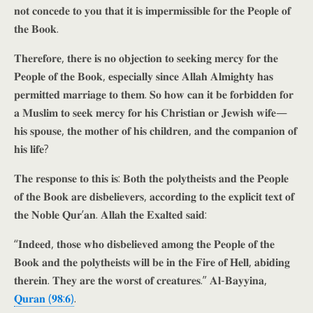
𝐧𝐨𝐭 𝐜𝐨𝐧𝐜𝐞𝐝𝐞 𝐭𝐨 𝐲𝐨𝐮 𝐭𝐡𝐚𝐭 𝐢𝐭 𝐢𝐬 𝐢𝐦𝐩𝐞𝐫𝐦𝐢𝐬𝐬𝐢𝐛𝐥𝐞 𝐟𝐨𝐫 𝐭𝐡𝐞 𝐏𝐞𝐨𝐩𝐥𝐞 𝐨𝐟
𝐭𝐡𝐞 𝐁𝐨𝐨𝐤.
𝐓𝐡𝐞𝐫𝐞𝐟𝐨𝐫𝐞, 𝐭𝐡𝐞𝐫𝐞 𝐢𝐬 𝐧𝐨 𝐨𝐛𝐣𝐞𝐜𝐭𝐢𝐨𝐧 𝐭𝐨 𝐬𝐞𝐞𝐤𝐢𝐧𝐠 𝐦𝐞𝐫𝐜𝐲 𝐟𝐨𝐫 𝐭𝐡𝐞
𝐏𝐞𝐨𝐩𝐥𝐞 𝐨𝐟 𝐭𝐡𝐞 𝐁𝐨𝐨𝐤, 𝐞𝐬𝐩𝐞𝐜𝐢𝐚𝐥𝐥𝐲 𝐬𝐢𝐧𝐜𝐞 𝐀𝐥𝐥𝐚𝐡 𝐀𝐥𝐦𝐢𝐠𝐡𝐭𝐲 𝐡𝐚𝐬
𝐩𝐞𝐫𝐦𝐢𝐭𝐭𝐞𝐝 𝐦𝐚𝐫𝐫𝐢𝐚𝐠𝐞 𝐭𝐨 𝐭𝐡𝐞𝐦. 𝐒𝐨 𝐡𝐨𝐰 𝐜𝐚𝐧 𝐢𝐭 𝐛𝐞 𝐟𝐨𝐫𝐛𝐢𝐝𝐝𝐞𝐧 𝐟𝐨𝐫
𝐚 𝐌𝐮𝐬𝐥𝐢𝐦 𝐭𝐨 𝐬𝐞𝐞𝐤 𝐦𝐞𝐫𝐜𝐲 𝐟𝐨𝐫 𝐡𝐢𝐬 𝐂𝐡𝐫𝐢𝐬𝐭𝐢𝐚𝐧 𝐨𝐫 𝐉𝐞𝐰𝐢𝐬𝐡 𝐰𝐢𝐟𝐞—
𝐡𝐢𝐬 𝐬𝐩𝐨𝐮𝐬𝐞, 𝐭𝐡𝐞 𝐦𝐨𝐭𝐡𝐞𝐫 𝐨𝐟 𝐡𝐢𝐬 𝐜𝐡𝐢𝐥𝐝𝐫𝐞𝐧, 𝐚𝐧𝐝 𝐭𝐡𝐞 𝐜𝐨𝐦𝐩𝐚𝐧𝐢𝐨𝐧 𝐨𝐟
𝐡𝐢𝐬 𝐥𝐢𝐟𝐞?
𝐓𝐡𝐞 𝐫𝐞𝐬𝐩𝐨𝐧𝐬𝐞 𝐭𝐨 𝐭𝐡𝐢𝐬 𝐢𝐬: 𝐁𝐨𝐭𝐡 𝐭𝐡𝐞 𝐩𝐨𝐥𝐲𝐭𝐡𝐞𝐢𝐬𝐭𝐬 𝐚𝐧𝐝 𝐭𝐡𝐞 𝐏𝐞𝐨𝐩𝐥𝐞
𝐨𝐟 𝐭𝐡𝐞 𝐁𝐨𝐨𝐤 𝐚𝐫𝐞 𝐝𝐢𝐬𝐛𝐞𝐥𝐢𝐞𝐯𝐞𝐫𝐬, 𝐚𝐜𝐜𝐨𝐫𝐝𝐢𝐧𝐠 𝐭𝐨 𝐭𝐡𝐞 𝐞𝐱𝐩𝐥𝐢𝐜𝐢𝐭 𝐭𝐞𝐱𝐭 𝐨𝐟
𝐭𝐡𝐞 𝐍𝐨𝐛𝐥𝐞 𝐐𝐮𝐫’𝐚𝐧. 𝐀𝐥𝐥𝐚𝐡 𝐭𝐡𝐞 𝐄𝐱𝐚𝐥𝐭𝐞𝐝 𝐬𝐚𝐢𝐝:
“𝐈𝐧𝐝𝐞𝐞𝐝, 𝐭𝐡𝐨𝐬𝐞 𝐰𝐡𝐨 𝐝𝐢𝐬𝐛𝐞𝐥𝐢𝐞𝐯𝐞𝐝 𝐚𝐦𝐨𝐧𝐠 𝐭𝐡𝐞 𝐏𝐞𝐨𝐩𝐥𝐞 𝐨𝐟 𝐭𝐡𝐞
𝐁𝐨𝐨𝐤 𝐚𝐧𝐝 𝐭𝐡𝐞 𝐩𝐨𝐥𝐲𝐭𝐡𝐞𝐢𝐬𝐭𝐬 𝐰𝐢𝐥𝐥 𝐛𝐞 𝐢𝐧 𝐭𝐡𝐞 𝐅𝐢𝐫𝐞 𝐨𝐟 𝐇𝐞𝐥𝐥, 𝐚𝐛𝐢𝐝𝐢𝐧𝐠
𝐭𝐡𝐞𝐫𝐞𝐢𝐧. 𝐓𝐡𝐞𝐲 𝐚𝐫𝐞 𝐭𝐡𝐞 𝐰𝐨𝐫𝐬𝐭 𝐨𝐟 𝐜𝐫𝐞𝐚𝐭𝐮𝐫𝐞𝐬.” 𝐀𝐥-𝐁𝐚𝐲𝐲𝐢𝐧𝐚,
𝐐𝐮𝐫𝐚𝐧 (𝟗𝟖:𝟔)
.