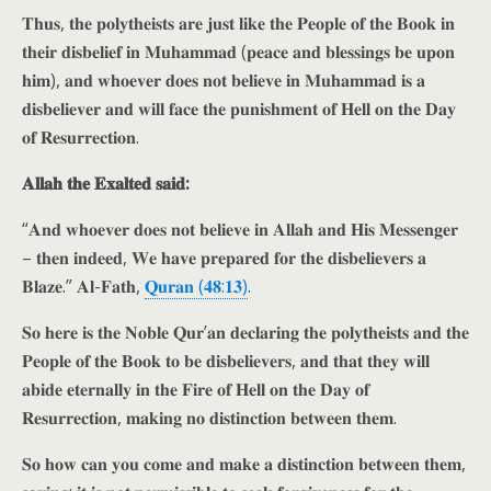
𝐓𝐡𝐮𝐬, 𝐭𝐡𝐞 𝐩𝐨𝐥𝐲𝐭𝐡𝐞𝐢𝐬𝐭𝐬 𝐚𝐫𝐞 𝐣𝐮𝐬𝐭 𝐥𝐢𝐤𝐞 𝐭𝐡𝐞 𝐏𝐞𝐨𝐩𝐥𝐞 𝐨𝐟 𝐭𝐡𝐞 𝐁𝐨𝐨𝐤 𝐢𝐧
𝐭𝐡𝐞𝐢𝐫 𝐝𝐢𝐬𝐛𝐞𝐥𝐢𝐞𝐟 𝐢𝐧 𝐌𝐮𝐡𝐚𝐦𝐦𝐚𝐝 (𝐩𝐞𝐚𝐜𝐞 𝐚𝐧𝐝 𝐛𝐥𝐞𝐬𝐬𝐢𝐧𝐠𝐬 𝐛𝐞 𝐮𝐩𝐨𝐧
𝐡𝐢𝐦), 𝐚𝐧𝐝 𝐰𝐡𝐨𝐞𝐯𝐞𝐫 𝐝𝐨𝐞𝐬 𝐧𝐨𝐭 𝐛𝐞𝐥𝐢𝐞𝐯𝐞 𝐢𝐧 𝐌𝐮𝐡𝐚𝐦𝐦𝐚𝐝 𝐢𝐬 𝐚
𝐝𝐢𝐬𝐛𝐞𝐥𝐢𝐞𝐯𝐞𝐫 𝐚𝐧𝐝 𝐰𝐢𝐥𝐥 𝐟𝐚𝐜𝐞 𝐭𝐡𝐞 𝐩𝐮𝐧𝐢𝐬𝐡𝐦𝐞𝐧𝐭 𝐨𝐟 𝐇𝐞𝐥𝐥 𝐨𝐧 𝐭𝐡𝐞 𝐃𝐚𝐲
𝐨𝐟 𝐑𝐞𝐬𝐮𝐫𝐫𝐞𝐜𝐭𝐢𝐨𝐧.
𝐀𝐥𝐥𝐚𝐡 𝐭𝐡𝐞 𝐄𝐱𝐚𝐥𝐭𝐞𝐝 𝐬𝐚𝐢𝐝:
“𝐀𝐧𝐝 𝐰𝐡𝐨𝐞𝐯𝐞𝐫 𝐝𝐨𝐞𝐬 𝐧𝐨𝐭 𝐛𝐞𝐥𝐢𝐞𝐯𝐞 𝐢𝐧 𝐀𝐥𝐥𝐚𝐡 𝐚𝐧𝐝 𝐇𝐢𝐬 𝐌𝐞𝐬𝐬𝐞𝐧𝐠𝐞𝐫
– 𝐭𝐡𝐞𝐧 𝐢𝐧𝐝𝐞𝐞𝐝, 𝐖𝐞 𝐡𝐚𝐯𝐞 𝐩𝐫𝐞𝐩𝐚𝐫𝐞𝐝 𝐟𝐨𝐫 𝐭𝐡𝐞 𝐝𝐢𝐬𝐛𝐞𝐥𝐢𝐞𝐯𝐞𝐫𝐬 𝐚
𝐁𝐥𝐚𝐳𝐞.” 𝐀𝐥-𝐅𝐚𝐭𝐡,
𝐐𝐮𝐫𝐚𝐧 (𝟒𝟖:𝟏𝟑)
.
𝐒𝐨 𝐡𝐞𝐫𝐞 𝐢𝐬 𝐭𝐡𝐞 𝐍𝐨𝐛𝐥𝐞 𝐐𝐮𝐫’𝐚𝐧 𝐝𝐞𝐜𝐥𝐚𝐫𝐢𝐧𝐠 𝐭𝐡𝐞 𝐩𝐨𝐥𝐲𝐭𝐡𝐞𝐢𝐬𝐭𝐬 𝐚𝐧𝐝 𝐭𝐡𝐞
𝐏𝐞𝐨𝐩𝐥𝐞 𝐨𝐟 𝐭𝐡𝐞 𝐁𝐨𝐨𝐤 𝐭𝐨 𝐛𝐞 𝐝𝐢𝐬𝐛𝐞𝐥𝐢𝐞𝐯𝐞𝐫𝐬, 𝐚𝐧𝐝 𝐭𝐡𝐚𝐭 𝐭𝐡𝐞𝐲 𝐰𝐢𝐥𝐥
𝐚𝐛𝐢𝐝𝐞 𝐞𝐭𝐞𝐫𝐧𝐚𝐥𝐥𝐲 𝐢𝐧 𝐭𝐡𝐞 𝐅𝐢𝐫𝐞 𝐨𝐟 𝐇𝐞𝐥𝐥 𝐨𝐧 𝐭𝐡𝐞 𝐃𝐚𝐲 𝐨𝐟
𝐑𝐞𝐬𝐮𝐫𝐫𝐞𝐜𝐭𝐢𝐨𝐧, 𝐦𝐚𝐤𝐢𝐧𝐠 𝐧𝐨 𝐝𝐢𝐬𝐭𝐢𝐧𝐜𝐭𝐢𝐨𝐧 𝐛𝐞𝐭𝐰𝐞𝐞𝐧 𝐭𝐡𝐞𝐦.
𝐒𝐨 𝐡𝐨𝐰 𝐜𝐚𝐧 𝐲𝐨𝐮 𝐜𝐨𝐦𝐞 𝐚𝐧𝐝 𝐦𝐚𝐤𝐞 𝐚 𝐝𝐢𝐬𝐭𝐢𝐧𝐜𝐭𝐢𝐨𝐧 𝐛𝐞𝐭𝐰𝐞𝐞𝐧 𝐭𝐡𝐞𝐦,