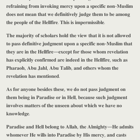
𝐫𝐞𝐟𝐫𝐚𝐢𝐧𝐢𝐧𝐠 𝐟𝐫𝐨𝐦 𝐢𝐧𝐯𝐨𝐤𝐢𝐧𝐠 𝐦𝐞𝐫𝐜𝐲 𝐮𝐩𝐨𝐧 𝐚 𝐬𝐩𝐞𝐜𝐢𝐟𝐢𝐜 𝐧𝐨𝐧-𝐌𝐮𝐬𝐥𝐢𝐦
𝐝𝐨𝐞𝐬 𝐧𝐨𝐭 𝐦𝐞𝐚𝐧 𝐭𝐡𝐚𝐭 𝐰𝐞 𝐝𝐞𝐟𝐢𝐧𝐢𝐭𝐢𝐯𝐞𝐥𝐲 𝐣𝐮𝐝𝐠𝐞 𝐭𝐡𝐞𝐦 𝐭𝐨 𝐛𝐞 𝐚𝐦𝐨𝐧𝐠
𝐭𝐡𝐞 𝐩𝐞𝐨𝐩𝐥𝐞 𝐨𝐟 𝐭𝐡𝐞 𝐇𝐞𝐥𝐥𝐟𝐢𝐫𝐞. 𝐓𝐡𝐢𝐬 𝐢𝐬 𝐢𝐦𝐩𝐞𝐫𝐦𝐢𝐬𝐬𝐢𝐛𝐥𝐞.
𝐓𝐡𝐞 𝐦𝐚𝐣𝐨𝐫𝐢𝐭𝐲 𝐨𝐟 𝐬𝐜𝐡𝐨𝐥𝐚𝐫𝐬 𝐡𝐨𝐥𝐝 𝐭𝐡𝐞 𝐯𝐢𝐞𝐰 𝐭𝐡𝐚𝐭 𝐢𝐭 𝐢𝐬 𝐧𝐨𝐭 𝐚𝐥𝐥𝐨𝐰𝐞𝐝
𝐭𝐨 𝐩𝐚𝐬𝐬 𝐝𝐞𝐟𝐢𝐧𝐢𝐭𝐢𝐯𝐞 𝐣𝐮𝐝𝐠𝐦𝐞𝐧𝐭 𝐮𝐩𝐨𝐧 𝐚 𝐬𝐩𝐞𝐜𝐢𝐟𝐢𝐜 𝐧𝐨𝐧-𝐌𝐮𝐬𝐥𝐢𝐦 𝐭𝐡𝐚𝐭
𝐭𝐡𝐞𝐲 𝐚𝐫𝐞 𝐢𝐧 𝐭𝐡𝐞 𝐇𝐞𝐥𝐥𝐟𝐢𝐫𝐞—𝐞𝐱𝐜𝐞𝐩𝐭 𝐟𝐨𝐫 𝐭𝐡𝐨𝐬𝐞 𝐰𝐡𝐨𝐦 𝐫𝐞𝐯𝐞𝐥𝐚𝐭𝐢𝐨𝐧
𝐡𝐚𝐬 𝐞𝐱𝐩𝐥𝐢𝐜𝐢𝐭𝐥𝐲 𝐜𝐨𝐧𝐟𝐢𝐫𝐦𝐞𝐝 𝐚𝐫𝐞 𝐢𝐧𝐝𝐞𝐞𝐝 𝐢𝐧 𝐭𝐡𝐞 𝐇𝐞𝐥𝐥𝐟𝐢𝐫𝐞, 𝐬𝐮𝐜𝐡 𝐚𝐬
𝐏𝐡𝐚𝐫𝐚𝐨𝐡, 𝐀𝐛𝐮 𝐉𝐚𝐡𝐥, 𝐀𝐛𝐮 𝐓𝐚𝐥𝐢𝐛, 𝐚𝐧𝐝 𝐨𝐭𝐡𝐞𝐫𝐬 𝐰𝐡𝐨𝐦 𝐭𝐡𝐞
𝐫𝐞𝐯𝐞𝐥𝐚𝐭𝐢𝐨𝐧 𝐡𝐚𝐬 𝐦𝐞𝐧𝐭𝐢𝐨𝐧𝐞𝐝.
𝐀𝐬 𝐟𝐨𝐫 𝐚𝐧𝐲𝐨𝐧𝐞 𝐛𝐞𝐬𝐢𝐝𝐞𝐬 𝐭𝐡𝐞𝐬𝐞, 𝐰𝐞 𝐝𝐨 𝐧𝐨𝐭 𝐩𝐚𝐬𝐬 𝐣𝐮𝐝𝐠𝐦𝐞𝐧𝐭 𝐨𝐧
𝐭𝐡𝐞𝐦 𝐛𝐞𝐢𝐧𝐠 𝐢𝐧 𝐏𝐚𝐫𝐚𝐝𝐢𝐬𝐞 𝐨𝐫 𝐢𝐧 𝐇𝐞𝐥𝐥, 𝐛𝐞𝐜𝐚𝐮𝐬𝐞 𝐬𝐮𝐜𝐡 𝐣𝐮𝐝𝐠𝐦𝐞𝐧𝐭
𝐢𝐧𝐯𝐨𝐥𝐯𝐞𝐬 𝐦𝐚𝐭𝐭𝐞𝐫𝐬 𝐨𝐟 𝐭𝐡𝐞 𝐮𝐧𝐬𝐞𝐞𝐧 𝐚𝐛𝐨𝐮𝐭 𝐰𝐡𝐢𝐜𝐡 𝐰𝐞 𝐡𝐚𝐯𝐞 𝐧𝐨
𝐤𝐧𝐨𝐰𝐥𝐞𝐝𝐠𝐞.
𝐏𝐚𝐫𝐚𝐝𝐢𝐬𝐞 𝐚𝐧𝐝 𝐇𝐞𝐥𝐥 𝐛𝐞𝐥𝐨𝐧𝐠 𝐭𝐨 𝐀𝐥𝐥𝐚𝐡, 𝐭𝐡𝐞 𝐀𝐥𝐦𝐢𝐠𝐡𝐭𝐲—𝐇𝐞 𝐚𝐝𝐦𝐢𝐭𝐬
𝐰𝐡𝐨𝐦𝐞𝐯𝐞𝐫 𝐇𝐞 𝐰𝐢𝐥𝐥𝐬 𝐢𝐧𝐭𝐨 𝐏𝐚𝐫𝐚𝐝𝐢𝐬𝐞 𝐛𝐲 𝐇𝐢𝐬 𝐦𝐞𝐫𝐜𝐲, 𝐚𝐧𝐝 𝐜𝐚𝐬𝐭𝐬