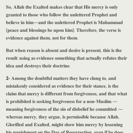
𝐒𝐨, 𝐀𝐥𝐥𝐚𝐡 𝐭𝐡𝐞 𝐄𝐱𝐚𝐥𝐭𝐞𝐝 𝐦𝐚𝐤𝐞𝐬 𝐜𝐥𝐞𝐚𝐫 𝐭𝐡𝐚𝐭 𝐇𝐢𝐬 𝐦𝐞𝐫𝐜𝐲 𝐢𝐬 𝐨𝐧𝐥𝐲
𝐠𝐫𝐚𝐧𝐭𝐞𝐝 𝐭𝐨 𝐭𝐡𝐨𝐬𝐞 𝐰𝐡𝐨 𝐟𝐨𝐥𝐥𝐨𝐰 𝐭𝐡𝐞 𝐮𝐧𝐥𝐞𝐭𝐭𝐞𝐫𝐞𝐝 𝐏𝐫𝐨𝐩𝐡𝐞𝐭 𝐚𝐧𝐝
𝐛𝐞𝐥𝐢𝐞𝐯𝐞 𝐢𝐧 𝐡𝐢𝐦—𝐚𝐧𝐝 𝐭𝐡𝐞 𝐮𝐧𝐥𝐞𝐭𝐭𝐞𝐫𝐞𝐝 𝐏𝐫𝐨𝐩𝐡𝐞𝐭 𝐢𝐬 𝐌𝐮𝐡𝐚𝐦𝐦𝐚𝐝
(𝐩𝐞𝐚𝐜𝐞 𝐚𝐧𝐝 𝐛𝐥𝐞𝐬𝐬𝐢𝐧𝐠𝐬 𝐛𝐞 𝐮𝐩𝐨𝐧 𝐡𝐢𝐦). 𝐓𝐡𝐞𝐫𝐞𝐟𝐨𝐫𝐞, 𝐭𝐡𝐞 𝐯𝐞𝐫𝐬𝐞 𝐢𝐬
𝐞𝐯𝐢𝐝𝐞𝐧𝐜𝐞 𝐚𝐠𝐚𝐢𝐧𝐬𝐭 𝐭𝐡𝐞𝐦, 𝐧𝐨𝐭 𝐟𝐨𝐫 𝐭𝐡𝐞𝐦.
𝐁𝐮𝐭 𝐰𝐡𝐞𝐧 𝐫𝐞𝐚𝐬𝐨𝐧 𝐢𝐬 𝐚𝐛𝐬𝐞𝐧𝐭 𝐚𝐧𝐝 𝐝𝐞𝐬𝐢𝐫𝐞 𝐢𝐬 𝐩𝐫𝐞𝐬𝐞𝐧𝐭, 𝐭𝐡𝐢𝐬 𝐢𝐬 𝐭𝐡𝐞
𝐫𝐞𝐬𝐮𝐥𝐭: 𝐮𝐬𝐢𝐧𝐠 𝐚𝐬 𝐞𝐯𝐢𝐝𝐞𝐧𝐜𝐞 𝐬𝐨𝐦𝐞𝐭𝐡𝐢𝐧𝐠 𝐭𝐡𝐚𝐭 𝐚𝐜𝐭𝐮𝐚𝐥𝐥𝐲 𝐫𝐞𝐟𝐮𝐭𝐞𝐬 𝐭𝐡𝐞𝐢𝐫
𝐢𝐝𝐞𝐚 𝐚𝐧𝐝 𝐝𝐞𝐬𝐭𝐫𝐨𝐲𝐬 𝐭𝐡𝐞𝐢𝐫 𝐝𝐨𝐜𝐭𝐫𝐢𝐧𝐞.
𝟐-
𝐀𝐦𝐨𝐧𝐠 𝐭𝐡𝐞 𝐝𝐨𝐮𝐛𝐭𝐟𝐮𝐥 𝐦𝐚𝐭𝐭𝐞𝐫𝐬 𝐭𝐡𝐞𝐲 𝐡𝐚𝐯𝐞 𝐜𝐥𝐮𝐧𝐠 𝐭𝐨, 𝐚𝐧𝐝
𝐦𝐢𝐬𝐭𝐚𝐤𝐞𝐧𝐥𝐲 𝐜𝐨𝐧𝐬𝐢𝐝𝐞𝐫𝐞𝐝 𝐚𝐬 𝐞𝐯𝐢𝐝𝐞𝐧𝐜𝐞 𝐟𝐨𝐫 𝐭𝐡𝐞𝐢𝐫 𝐬𝐭𝐚𝐧𝐜𝐞, 𝐢𝐬 𝐭𝐡𝐞
𝐜𝐥𝐚𝐢𝐦 𝐭𝐡𝐚𝐭 𝐦𝐞𝐫𝐜𝐲 𝐢𝐬 𝐝𝐢𝐟𝐟𝐞𝐫𝐞𝐧𝐭 𝐟𝐫𝐨𝐦 𝐟𝐨𝐫𝐠𝐢𝐯𝐞𝐧𝐞𝐬𝐬, 𝐚𝐧𝐝 𝐭𝐡𝐚𝐭 𝐰𝐡𝐚𝐭
𝐢𝐬 𝐩𝐫𝐨𝐡𝐢𝐛𝐢𝐭𝐞𝐝 𝐢𝐬 𝐬𝐞𝐞𝐤𝐢𝐧𝐠 𝐟𝐨𝐫𝐠𝐢𝐯𝐞𝐧𝐞𝐬𝐬 𝐟𝐨𝐫 𝐚 𝐧𝐨𝐧-𝐌𝐮𝐬𝐥𝐢𝐦 —
𝐦𝐞𝐚𝐧𝐢𝐧𝐠 𝐟𝐨𝐫𝐠𝐢𝐯𝐞𝐧𝐞𝐬𝐬 𝐨𝐟 𝐭𝐡𝐞 𝐬𝐢𝐧 𝐨𝐟 𝐝𝐢𝐬𝐛𝐞𝐥𝐢𝐞𝐟 𝐡𝐞 𝐜𝐨𝐦𝐦𝐢𝐭𝐭𝐞𝐝 —
𝐰𝐡𝐞𝐫𝐞𝐚𝐬 𝐦𝐞𝐫𝐜𝐲, 𝐭𝐡𝐞𝐲 𝐚𝐫𝐠𝐮𝐞, 𝐢𝐬 𝐩𝐞𝐫𝐦𝐢𝐬𝐬𝐢𝐛𝐥𝐞 𝐛𝐞𝐜𝐚𝐮𝐬𝐞 𝐀𝐥𝐥𝐚𝐡,
𝐆𝐥𝐨𝐫𝐢𝐟𝐢𝐞𝐝 𝐚𝐧𝐝 𝐄𝐱𝐚𝐥𝐭𝐞𝐝, 𝐦𝐢𝐠𝐡𝐭 𝐬𝐡𝐨𝐰 𝐡𝐢𝐦 𝐦𝐞𝐫𝐜𝐲 𝐛𝐲 𝐥𝐞𝐬𝐬𝐞𝐧𝐢𝐧𝐠
𝐡𝐢𝐬 𝐩𝐮𝐧𝐢𝐬𝐡𝐦𝐞𝐧𝐭 𝐨𝐧 𝐭𝐡𝐞 𝐃𝐚𝐲 𝐨𝐟 𝐑𝐞𝐬𝐮𝐫𝐫𝐞𝐜𝐭𝐢𝐨𝐧, 𝐞𝐯𝐞𝐧 𝐢𝐟 𝐡𝐞 𝐝𝐨𝐞𝐬