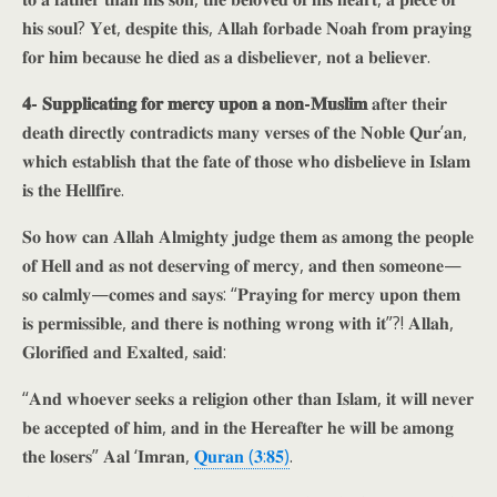
𝐡𝐢𝐬 𝐬𝐨𝐮𝐥? 𝐘𝐞𝐭, 𝐝𝐞𝐬𝐩𝐢𝐭𝐞 𝐭𝐡𝐢𝐬, 𝐀𝐥𝐥𝐚𝐡 𝐟𝐨𝐫𝐛𝐚𝐝𝐞 𝐍𝐨𝐚𝐡 𝐟𝐫𝐨𝐦 𝐩𝐫𝐚𝐲𝐢𝐧𝐠
𝐟𝐨𝐫 𝐡𝐢𝐦 𝐛𝐞𝐜𝐚𝐮𝐬𝐞 𝐡𝐞 𝐝𝐢𝐞𝐝 𝐚𝐬 𝐚 𝐝𝐢𝐬𝐛𝐞𝐥𝐢𝐞𝐯𝐞𝐫, 𝐧𝐨𝐭 𝐚 𝐛𝐞𝐥𝐢𝐞𝐯𝐞𝐫.
𝟒- 𝐒𝐮𝐩𝐩𝐥𝐢𝐜𝐚𝐭𝐢𝐧𝐠 𝐟𝐨𝐫 𝐦𝐞𝐫𝐜𝐲 𝐮𝐩𝐨𝐧 𝐚 𝐧𝐨𝐧-𝐌𝐮𝐬𝐥𝐢𝐦
𝐚𝐟𝐭𝐞𝐫 𝐭𝐡𝐞𝐢𝐫
𝐝𝐞𝐚𝐭𝐡 𝐝𝐢𝐫𝐞𝐜𝐭𝐥𝐲 𝐜𝐨𝐧𝐭𝐫𝐚𝐝𝐢𝐜𝐭𝐬 𝐦𝐚𝐧𝐲 𝐯𝐞𝐫𝐬𝐞𝐬 𝐨𝐟 𝐭𝐡𝐞 𝐍𝐨𝐛𝐥𝐞 𝐐𝐮𝐫’𝐚𝐧,
𝐰𝐡𝐢𝐜𝐡 𝐞𝐬𝐭𝐚𝐛𝐥𝐢𝐬𝐡 𝐭𝐡𝐚𝐭 𝐭𝐡𝐞 𝐟𝐚𝐭𝐞 𝐨𝐟 𝐭𝐡𝐨𝐬𝐞 𝐰𝐡𝐨 𝐝𝐢𝐬𝐛𝐞𝐥𝐢𝐞𝐯𝐞 𝐢𝐧 𝐈𝐬𝐥𝐚𝐦
𝐢𝐬 𝐭𝐡𝐞 𝐇𝐞𝐥𝐥𝐟𝐢𝐫𝐞.
𝐒𝐨 𝐡𝐨𝐰 𝐜𝐚𝐧 𝐀𝐥𝐥𝐚𝐡 𝐀𝐥𝐦𝐢𝐠𝐡𝐭𝐲 𝐣𝐮𝐝𝐠𝐞 𝐭𝐡𝐞𝐦 𝐚𝐬 𝐚𝐦𝐨𝐧𝐠 𝐭𝐡𝐞 𝐩𝐞𝐨𝐩𝐥𝐞
𝐨𝐟 𝐇𝐞𝐥𝐥 𝐚𝐧𝐝 𝐚𝐬 𝐧𝐨𝐭 𝐝𝐞𝐬𝐞𝐫𝐯𝐢𝐧𝐠 𝐨𝐟 𝐦𝐞𝐫𝐜𝐲, 𝐚𝐧𝐝 𝐭𝐡𝐞𝐧 𝐬𝐨𝐦𝐞𝐨𝐧𝐞—
𝐬𝐨 𝐜𝐚𝐥𝐦𝐥𝐲—𝐜𝐨𝐦𝐞𝐬 𝐚𝐧𝐝 𝐬𝐚𝐲𝐬: “𝐏𝐫𝐚𝐲𝐢𝐧𝐠 𝐟𝐨𝐫 𝐦𝐞𝐫𝐜𝐲 𝐮𝐩𝐨𝐧 𝐭𝐡𝐞𝐦
𝐢𝐬 𝐩𝐞𝐫𝐦𝐢𝐬𝐬𝐢𝐛𝐥𝐞, 𝐚𝐧𝐝 𝐭𝐡𝐞𝐫𝐞 𝐢𝐬 𝐧𝐨𝐭𝐡𝐢𝐧𝐠 𝐰𝐫𝐨𝐧𝐠 𝐰𝐢𝐭𝐡 𝐢𝐭”?! 𝐀𝐥𝐥𝐚𝐡,
𝐆𝐥𝐨𝐫𝐢𝐟𝐢𝐞𝐝 𝐚𝐧𝐝 𝐄𝐱𝐚𝐥𝐭𝐞𝐝, 𝐬𝐚𝐢𝐝:
“𝐀𝐧𝐝 𝐰𝐡𝐨𝐞𝐯𝐞𝐫 𝐬𝐞𝐞𝐤𝐬 𝐚 𝐫𝐞𝐥𝐢𝐠𝐢𝐨𝐧 𝐨𝐭𝐡𝐞𝐫 𝐭𝐡𝐚𝐧 𝐈𝐬𝐥𝐚𝐦, 𝐢𝐭 𝐰𝐢𝐥𝐥 𝐧𝐞𝐯𝐞𝐫
𝐛𝐞 𝐚𝐜𝐜𝐞𝐩𝐭𝐞𝐝 𝐨𝐟 𝐡𝐢𝐦, 𝐚𝐧𝐝 𝐢𝐧 𝐭𝐡𝐞 𝐇𝐞𝐫𝐞𝐚𝐟𝐭𝐞𝐫 𝐡𝐞 𝐰𝐢𝐥𝐥 𝐛𝐞 𝐚𝐦𝐨𝐧𝐠
𝐭𝐡𝐞 𝐥𝐨𝐬𝐞𝐫𝐬” 𝐀𝐚𝐥 ‘𝐈𝐦𝐫𝐚𝐧,
𝐐𝐮𝐫𝐚𝐧 (𝟑:𝟖𝟓)
.