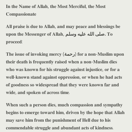
𝐈𝐧 𝐭𝐡𝐞 𝐍𝐚𝐦𝐞 𝐨𝐟 𝐀𝐥𝐥𝐚𝐡, 𝐭𝐡𝐞 𝐌𝐨𝐬𝐭 𝐌𝐞𝐫𝐜𝐢𝐟𝐮𝐥, 𝐭𝐡𝐞 𝐌𝐨𝐬𝐭
𝐂𝐨𝐦𝐩𝐚𝐬𝐬𝐢𝐨𝐧𝐚𝐭𝐞
𝐀𝐥𝐥 𝐩𝐫𝐚𝐢𝐬𝐞 𝐢𝐬 𝐝𝐮𝐞 𝐭𝐨 𝐀𝐥𝐥𝐚𝐡, 𝐚𝐧𝐝 𝐦𝐚𝐲 𝐩𝐞𝐚𝐜𝐞 𝐚𝐧𝐝 𝐛𝐥𝐞𝐬𝐬𝐢𝐧𝐠𝐬 𝐛𝐞
𝐮𝐩𝐨𝐧 𝐭𝐡𝐞 𝐌𝐞𝐬𝐬𝐞𝐧𝐠𝐞𝐫 𝐨𝐟 𝐀𝐥𝐥𝐚𝐡,
صلى الله عليه وسلم.
𝐓𝐨
𝐩𝐫𝐨𝐜𝐞𝐞𝐝:
𝐓𝐡𝐞 𝐢𝐬𝐬𝐮𝐞 𝐨𝐟 𝐢𝐧𝐯𝐨𝐤𝐢𝐧𝐠 𝐦𝐞𝐫𝐜𝐲 (
رحمة
) 𝐟𝐨𝐫 𝐚 𝐧𝐨𝐧-𝐌𝐮𝐬𝐥𝐢𝐦 𝐮𝐩𝐨𝐧
𝐭𝐡𝐞𝐢𝐫 𝐝𝐞𝐚𝐭𝐡 𝐢𝐬 𝐟𝐫𝐞𝐪𝐮𝐞𝐧𝐭𝐥𝐲 𝐫𝐚𝐢𝐬𝐞𝐝 𝐰𝐡𝐞𝐧 𝐚 𝐧𝐨𝐧-𝐌𝐮𝐬𝐥𝐢𝐦 𝐝𝐢𝐞𝐬
𝐰𝐡𝐨 𝐰𝐚𝐬 𝐤𝐧𝐨𝐰𝐧 𝐟𝐨𝐫 𝐡𝐢𝐬 𝐬𝐭𝐫𝐮𝐠𝐠𝐥𝐞 𝐚𝐠𝐚𝐢𝐧𝐬𝐭 𝐢𝐧𝐣𝐮𝐬𝐭𝐢𝐜𝐞, 𝐨𝐫 𝐟𝐨𝐫 𝐚
𝐰𝐞𝐥𝐥-𝐤𝐧𝐨𝐰𝐧 𝐬𝐭𝐚𝐧𝐝 𝐚𝐠𝐚𝐢𝐧𝐬𝐭 𝐨𝐩𝐩𝐫𝐞𝐬𝐬𝐢𝐨𝐧, 𝐨𝐫 𝐰𝐡𝐞𝐧 𝐡𝐞 𝐡𝐚𝐝 𝐚𝐜𝐭𝐬
𝐨𝐟 𝐠𝐨𝐨𝐝𝐧𝐞𝐬𝐬 𝐬𝐨 𝐰𝐢𝐝𝐞𝐬𝐩𝐫𝐞𝐚𝐝 𝐭𝐡𝐚𝐭 𝐭𝐡𝐞𝐲 𝐰𝐞𝐫𝐞 𝐤𝐧𝐨𝐰𝐧 𝐟𝐚𝐫 𝐚𝐧𝐝
𝐰𝐢𝐝𝐞, 𝐚𝐧𝐝 𝐬𝐩𝐨𝐤𝐞𝐧 𝐨𝐟 𝐚𝐜𝐫𝐨𝐬𝐬 𝐭𝐢𝐦𝐞.
𝐖𝐡𝐞𝐧 𝐬𝐮𝐜𝐡 𝐚 𝐩𝐞𝐫𝐬𝐨𝐧 𝐝𝐢𝐞𝐬, 𝐦𝐮𝐜𝐡 𝐜𝐨𝐦𝐩𝐚𝐬𝐬𝐢𝐨𝐧 𝐚𝐧𝐝 𝐬𝐲𝐦𝐩𝐚𝐭𝐡𝐲
𝐛𝐞𝐠𝐢𝐧𝐬 𝐭𝐨 𝐞𝐦𝐞𝐫𝐠𝐞 𝐭𝐨𝐰𝐚𝐫𝐝 𝐡𝐢𝐦, 𝐝𝐫𝐢𝐯𝐞𝐧 𝐛𝐲 𝐭𝐡𝐞 𝐡𝐨𝐩𝐞 𝐭𝐡𝐚𝐭 𝐀𝐥𝐥𝐚𝐡
𝐦𝐚𝐲 𝐬𝐚𝐯𝐞 𝐡𝐢𝐦 𝐟𝐫𝐨𝐦 𝐭𝐡𝐞 𝐩𝐮𝐧𝐢𝐬𝐡𝐦𝐞𝐧𝐭 𝐨𝐟 𝐇𝐞𝐥𝐥 𝐝𝐮𝐞 𝐭𝐨 𝐡𝐢𝐬
𝐜𝐨𝐦𝐦𝐞𝐧𝐝𝐚𝐛𝐥𝐞 𝐬𝐭𝐫𝐮𝐠𝐠𝐥𝐞 𝐚𝐧𝐝 𝐚𝐛𝐮𝐧𝐝𝐚𝐧𝐭 𝐚𝐜𝐭𝐬 𝐨𝐟 𝐤𝐢𝐧𝐝𝐧𝐞𝐬𝐬.