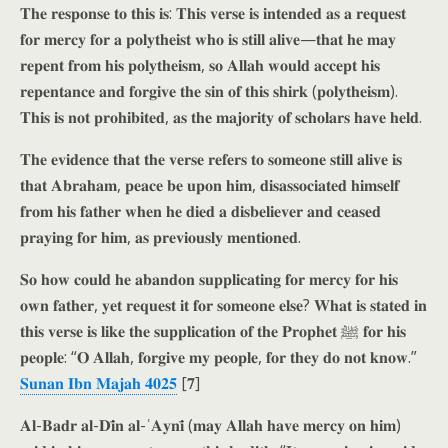
𝐓𝐡𝐞 𝐫𝐞𝐬𝐩𝐨𝐧𝐬𝐞 𝐭𝐨 𝐭𝐡𝐢𝐬 𝐢𝐬: 𝐓𝐡𝐢𝐬 𝐯𝐞𝐫𝐬𝐞 𝐢𝐬 𝐢𝐧𝐭𝐞𝐧𝐝𝐞𝐝 𝐚𝐬 𝐚 𝐫𝐞𝐪𝐮𝐞𝐬𝐭
𝐟𝐨𝐫 𝐦𝐞𝐫𝐜𝐲 𝐟𝐨𝐫 𝐚 𝐩𝐨𝐥𝐲𝐭𝐡𝐞𝐢𝐬𝐭 𝐰𝐡𝐨 𝐢𝐬 𝐬𝐭𝐢𝐥𝐥 𝐚𝐥𝐢𝐯𝐞—𝐭𝐡𝐚𝐭 𝐡𝐞 𝐦𝐚𝐲
𝐫𝐞𝐩𝐞𝐧𝐭 𝐟𝐫𝐨𝐦 𝐡𝐢𝐬 𝐩𝐨𝐥𝐲𝐭𝐡𝐞𝐢𝐬𝐦, 𝐬𝐨 𝐀𝐥𝐥𝐚𝐡 𝐰𝐨𝐮𝐥𝐝 𝐚𝐜𝐜𝐞𝐩𝐭 𝐡𝐢𝐬
𝐫𝐞𝐩𝐞𝐧𝐭𝐚𝐧𝐜𝐞 𝐚𝐧𝐝 𝐟𝐨𝐫𝐠𝐢𝐯𝐞 𝐭𝐡𝐞 𝐬𝐢𝐧 𝐨𝐟 𝐭𝐡𝐢𝐬 𝐬𝐡𝐢𝐫𝐤 (𝐩𝐨𝐥𝐲𝐭𝐡𝐞𝐢𝐬𝐦).
𝐓𝐡𝐢𝐬 𝐢𝐬 𝐧𝐨𝐭 𝐩𝐫𝐨𝐡𝐢𝐛𝐢𝐭𝐞𝐝, 𝐚𝐬 𝐭𝐡𝐞 𝐦𝐚𝐣𝐨𝐫𝐢𝐭𝐲 𝐨𝐟 𝐬𝐜𝐡𝐨𝐥𝐚𝐫𝐬 𝐡𝐚𝐯𝐞 𝐡𝐞𝐥𝐝.
𝐓𝐡𝐞 𝐞𝐯𝐢𝐝𝐞𝐧𝐜𝐞 𝐭𝐡𝐚𝐭 𝐭𝐡𝐞 𝐯𝐞𝐫𝐬𝐞 𝐫𝐞𝐟𝐞𝐫𝐬 𝐭𝐨 𝐬𝐨𝐦𝐞𝐨𝐧𝐞 𝐬𝐭𝐢𝐥𝐥 𝐚𝐥𝐢𝐯𝐞 𝐢𝐬
𝐭𝐡𝐚𝐭 𝐀𝐛𝐫𝐚𝐡𝐚𝐦, 𝐩𝐞𝐚𝐜𝐞 𝐛𝐞 𝐮𝐩𝐨𝐧 𝐡𝐢𝐦, 𝐝𝐢𝐬𝐚𝐬𝐬𝐨𝐜𝐢𝐚𝐭𝐞𝐝 𝐡𝐢𝐦𝐬𝐞𝐥𝐟
𝐟𝐫𝐨𝐦 𝐡𝐢𝐬 𝐟𝐚𝐭𝐡𝐞𝐫 𝐰𝐡𝐞𝐧 𝐡𝐞 𝐝𝐢𝐞𝐝 𝐚 𝐝𝐢𝐬𝐛𝐞𝐥𝐢𝐞𝐯𝐞𝐫 𝐚𝐧𝐝 𝐜𝐞𝐚𝐬𝐞𝐝
𝐩𝐫𝐚𝐲𝐢𝐧𝐠 𝐟𝐨𝐫 𝐡𝐢𝐦, 𝐚𝐬 𝐩𝐫𝐞𝐯𝐢𝐨𝐮𝐬𝐥𝐲 𝐦𝐞𝐧𝐭𝐢𝐨𝐧𝐞𝐝.
𝐒𝐨 𝐡𝐨𝐰 𝐜𝐨𝐮𝐥𝐝 𝐡𝐞 𝐚𝐛𝐚𝐧𝐝𝐨𝐧 𝐬𝐮𝐩𝐩𝐥𝐢𝐜𝐚𝐭𝐢𝐧𝐠 𝐟𝐨𝐫 𝐦𝐞𝐫𝐜𝐲 𝐟𝐨𝐫 𝐡𝐢𝐬
𝐨𝐰𝐧 𝐟𝐚𝐭𝐡𝐞𝐫, 𝐲𝐞𝐭 𝐫𝐞𝐪𝐮𝐞𝐬𝐭 𝐢𝐭 𝐟𝐨𝐫 𝐬𝐨𝐦𝐞𝐨𝐧𝐞 𝐞𝐥𝐬𝐞? 𝐖𝐡𝐚𝐭 𝐢𝐬 𝐬𝐭𝐚𝐭𝐞𝐝 𝐢𝐧
𝐭𝐡𝐢𝐬 𝐯𝐞𝐫𝐬𝐞 𝐢𝐬 𝐥𝐢𝐤𝐞 𝐭𝐡𝐞 𝐬𝐮𝐩𝐩𝐥𝐢𝐜𝐚𝐭𝐢𝐨𝐧 𝐨𝐟 𝐭𝐡𝐞 𝐏𝐫𝐨𝐩𝐡𝐞𝐭 ﷺ 𝐟𝐨𝐫 𝐡𝐢𝐬
𝐩𝐞𝐨𝐩𝐥𝐞: “𝐎 𝐀𝐥𝐥𝐚𝐡, 𝐟𝐨𝐫𝐠𝐢𝐯𝐞 𝐦𝐲 𝐩𝐞𝐨𝐩𝐥𝐞, 𝐟𝐨𝐫 𝐭𝐡𝐞𝐲 𝐝𝐨 𝐧𝐨𝐭 𝐤𝐧𝐨𝐰.”
𝐒𝐮𝐧𝐚𝐧 𝐈𝐛𝐧 𝐌𝐚𝐣𝐚𝐡 𝟒𝟎𝟐𝟓
[𝟕]
𝐀𝐥-𝐁𝐚𝐝𝐫 𝐚𝐥-𝐃𝐢̄𝐧 𝐚𝐥-ʿ𝐀𝐲𝐧𝐢̄ (𝐦𝐚𝐲 𝐀𝐥𝐥𝐚𝐡 𝐡𝐚𝐯𝐞 𝐦𝐞𝐫𝐜𝐲 𝐨𝐧 𝐡𝐢𝐦)