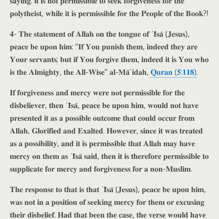
𝐬𝐚𝐲𝐢𝐧𝐠: 𝐢𝐭 𝐢𝐬 𝐧𝐨𝐭 𝐩𝐞𝐫𝐦𝐢𝐬𝐬𝐢𝐛𝐥𝐞 𝐭𝐨 𝐬𝐞𝐞𝐤 𝐟𝐨𝐫𝐠𝐢𝐯𝐞𝐧𝐞𝐬𝐬 𝐟𝐨𝐫 𝐭𝐡𝐞
𝐩𝐨𝐥𝐲𝐭𝐡𝐞𝐢𝐬𝐭, 𝐰𝐡𝐢𝐥𝐞 𝐢𝐭 𝐢𝐬 𝐩𝐞𝐫𝐦𝐢𝐬𝐬𝐢𝐛𝐥𝐞 𝐟𝐨𝐫 𝐭𝐡𝐞 𝐏𝐞𝐨𝐩𝐥𝐞 𝐨𝐟 𝐭𝐡𝐞 𝐁𝐨𝐨𝐤?!
𝟒- 𝐓𝐡𝐞 𝐬𝐭𝐚𝐭𝐞𝐦𝐞𝐧𝐭 𝐨𝐟 𝐀𝐥𝐥𝐚𝐡 𝐨𝐧 𝐭𝐡𝐞 𝐭𝐨𝐧𝐠𝐮𝐞 𝐨𝐟 ʿ𝐈̄𝐬𝐚̄ (𝐉𝐞𝐬𝐮𝐬),
𝐩𝐞𝐚𝐜𝐞 𝐛𝐞 𝐮𝐩𝐨𝐧 𝐡𝐢𝐦: “𝐈𝐟 𝐘𝐨𝐮 𝐩𝐮𝐧𝐢𝐬𝐡 𝐭𝐡𝐞𝐦, 𝐢𝐧𝐝𝐞𝐞𝐝 𝐭𝐡𝐞𝐲 𝐚𝐫𝐞
𝐘𝐨𝐮𝐫 𝐬𝐞𝐫𝐯𝐚𝐧𝐭𝐬; 𝐛𝐮𝐭 𝐢𝐟 𝐘𝐨𝐮 𝐟𝐨𝐫𝐠𝐢𝐯𝐞 𝐭𝐡𝐞𝐦, 𝐢𝐧𝐝𝐞𝐞𝐝 𝐢𝐭 𝐢𝐬 𝐘𝐨𝐮 𝐰𝐡𝐨
𝐢𝐬 𝐭𝐡𝐞 𝐀𝐥𝐦𝐢𝐠𝐡𝐭𝐲, 𝐭𝐡𝐞 𝐀𝐥𝐥-𝐖𝐢𝐬𝐞” 𝐚𝐥-𝐌𝐚̄ʾ𝐢𝐝𝐚𝐡,
𝐐𝐮𝐫𝐚𝐧 (𝟓:𝟏𝟏𝟖)
.
𝐈𝐟 𝐟𝐨𝐫𝐠𝐢𝐯𝐞𝐧𝐞𝐬𝐬 𝐚𝐧𝐝 𝐦𝐞𝐫𝐜𝐲 𝐰𝐞𝐫𝐞 𝐧𝐨𝐭 𝐩𝐞𝐫𝐦𝐢𝐬𝐬𝐢𝐛𝐥𝐞 𝐟𝐨𝐫 𝐭𝐡𝐞
𝐝𝐢𝐬𝐛𝐞𝐥𝐢𝐞𝐯𝐞𝐫, 𝐭𝐡𝐞𝐧 ʿ𝐈̄𝐬𝐚̄, 𝐩𝐞𝐚𝐜𝐞 𝐛𝐞 𝐮𝐩𝐨𝐧 𝐡𝐢𝐦, 𝐰𝐨𝐮𝐥𝐝 𝐧𝐨𝐭 𝐡𝐚𝐯𝐞
𝐩𝐫𝐞𝐬𝐞𝐧𝐭𝐞𝐝 𝐢𝐭 𝐚𝐬 𝐚 𝐩𝐨𝐬𝐬𝐢𝐛𝐥𝐞 𝐨𝐮𝐭𝐜𝐨𝐦𝐞 𝐭𝐡𝐚𝐭 𝐜𝐨𝐮𝐥𝐝 𝐨𝐜𝐜𝐮𝐫 𝐟𝐫𝐨𝐦
𝐀𝐥𝐥𝐚𝐡, 𝐆𝐥𝐨𝐫𝐢𝐟𝐢𝐞𝐝 𝐚𝐧𝐝 𝐄𝐱𝐚𝐥𝐭𝐞𝐝. 𝐇𝐨𝐰𝐞𝐯𝐞𝐫, 𝐬𝐢𝐧𝐜𝐞 𝐢𝐭 𝐰𝐚𝐬 𝐭𝐫𝐞𝐚𝐭𝐞𝐝
𝐚𝐬 𝐚 𝐩𝐨𝐬𝐬𝐢𝐛𝐢𝐥𝐢𝐭𝐲, 𝐚𝐧𝐝 𝐢𝐭 𝐢𝐬 𝐩𝐞𝐫𝐦𝐢𝐬𝐬𝐢𝐛𝐥𝐞 𝐭𝐡𝐚𝐭 𝐀𝐥𝐥𝐚𝐡 𝐦𝐚𝐲 𝐡𝐚𝐯𝐞
𝐦𝐞𝐫𝐜𝐲 𝐨𝐧 𝐭𝐡𝐞𝐦 𝐚𝐬 ʿ𝐈̄𝐬𝐚̄ 𝐬𝐚𝐢𝐝, 𝐭𝐡𝐞𝐧 𝐢𝐭 𝐢𝐬 𝐭𝐡𝐞𝐫𝐞𝐟𝐨𝐫𝐞 𝐩𝐞𝐫𝐦𝐢𝐬𝐬𝐢𝐛𝐥𝐞 𝐭𝐨
𝐬𝐮𝐩𝐩𝐥𝐢𝐜𝐚𝐭𝐞 𝐟𝐨𝐫 𝐦𝐞𝐫𝐜𝐲 𝐚𝐧𝐝 𝐟𝐨𝐫𝐠𝐢𝐯𝐞𝐧𝐞𝐬𝐬 𝐟𝐨𝐫 𝐚 𝐧𝐨𝐧-𝐌𝐮𝐬𝐥𝐢𝐦.
𝐓𝐡𝐞 𝐫𝐞𝐬𝐩𝐨𝐧𝐬𝐞 𝐭𝐨 𝐭𝐡𝐚𝐭 𝐢𝐬 𝐭𝐡𝐚𝐭 ʿ𝐈̄𝐬𝐚̄ (𝐉𝐞𝐬𝐮𝐬), 𝐩𝐞𝐚𝐜𝐞 𝐛𝐞 𝐮𝐩𝐨𝐧 𝐡𝐢𝐦,
𝐰𝐚𝐬 𝐧𝐨𝐭 𝐢𝐧 𝐚 𝐩𝐨𝐬𝐢𝐭𝐢𝐨𝐧 𝐨𝐟 𝐬𝐞𝐞𝐤𝐢𝐧𝐠 𝐦𝐞𝐫𝐜𝐲 𝐟𝐨𝐫 𝐭𝐡𝐞𝐦 𝐨𝐫 𝐞𝐱𝐜𝐮𝐬𝐢𝐧𝐠
𝐭𝐡𝐞𝐢𝐫 𝐝𝐢𝐬𝐛𝐞𝐥𝐢𝐞𝐟. 𝐇𝐚𝐝 𝐭𝐡𝐚𝐭 𝐛𝐞𝐞𝐧 𝐭𝐡𝐞 𝐜𝐚𝐬𝐞, 𝐭𝐡𝐞 𝐯𝐞𝐫𝐬𝐞 𝐰𝐨𝐮𝐥𝐝 𝐡𝐚𝐯𝐞