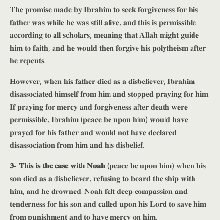
𝐓𝐡𝐞 𝐩𝐫𝐨𝐦𝐢𝐬𝐞 𝐦𝐚𝐝𝐞 𝐛𝐲 𝐈𝐛𝐫𝐚𝐡𝐢𝐦 𝐭𝐨 𝐬𝐞𝐞𝐤 𝐟𝐨𝐫𝐠𝐢𝐯𝐞𝐧𝐞𝐬𝐬 𝐟𝐨𝐫 𝐡𝐢𝐬
𝐟𝐚𝐭𝐡𝐞𝐫 𝐰𝐚𝐬 𝐰𝐡𝐢𝐥𝐞 𝐡𝐞 𝐰𝐚𝐬 𝐬𝐭𝐢𝐥𝐥 𝐚𝐥𝐢𝐯𝐞, 𝐚𝐧𝐝 𝐭𝐡𝐢𝐬 𝐢𝐬 𝐩𝐞𝐫𝐦𝐢𝐬𝐬𝐢𝐛𝐥𝐞
𝐚𝐜𝐜𝐨𝐫𝐝𝐢𝐧𝐠 𝐭𝐨 𝐚𝐥𝐥 𝐬𝐜𝐡𝐨𝐥𝐚𝐫𝐬, 𝐦𝐞𝐚𝐧𝐢𝐧𝐠 𝐭𝐡𝐚𝐭 𝐀𝐥𝐥𝐚𝐡 𝐦𝐢𝐠𝐡𝐭 𝐠𝐮𝐢𝐝𝐞
𝐡𝐢𝐦 𝐭𝐨 𝐟𝐚𝐢𝐭𝐡, 𝐚𝐧𝐝 𝐡𝐞 𝐰𝐨𝐮𝐥𝐝 𝐭𝐡𝐞𝐧 𝐟𝐨𝐫𝐠𝐢𝐯𝐞 𝐡𝐢𝐬 𝐩𝐨𝐥𝐲𝐭𝐡𝐞𝐢𝐬𝐦 𝐚𝐟𝐭𝐞𝐫
𝐡𝐞 𝐫𝐞𝐩𝐞𝐧𝐭𝐬.
𝐇𝐨𝐰𝐞𝐯𝐞𝐫, 𝐰𝐡𝐞𝐧 𝐡𝐢𝐬 𝐟𝐚𝐭𝐡𝐞𝐫 𝐝𝐢𝐞𝐝 𝐚𝐬 𝐚 𝐝𝐢𝐬𝐛𝐞𝐥𝐢𝐞𝐯𝐞𝐫, 𝐈𝐛𝐫𝐚𝐡𝐢𝐦
𝐝𝐢𝐬𝐚𝐬𝐬𝐨𝐜𝐢𝐚𝐭𝐞𝐝 𝐡𝐢𝐦𝐬𝐞𝐥𝐟 𝐟𝐫𝐨𝐦 𝐡𝐢𝐦 𝐚𝐧𝐝 𝐬𝐭𝐨𝐩𝐩𝐞𝐝 𝐩𝐫𝐚𝐲𝐢𝐧𝐠 𝐟𝐨𝐫 𝐡𝐢𝐦.
𝐈𝐟 𝐩𝐫𝐚𝐲𝐢𝐧𝐠 𝐟𝐨𝐫 𝐦𝐞𝐫𝐜𝐲 𝐚𝐧𝐝 𝐟𝐨𝐫𝐠𝐢𝐯𝐞𝐧𝐞𝐬𝐬 𝐚𝐟𝐭𝐞𝐫 𝐝𝐞𝐚𝐭𝐡 𝐰𝐞𝐫𝐞
𝐩𝐞𝐫𝐦𝐢𝐬𝐬𝐢𝐛𝐥𝐞, 𝐈𝐛𝐫𝐚𝐡𝐢𝐦 (𝐩𝐞𝐚𝐜𝐞 𝐛𝐞 𝐮𝐩𝐨𝐧 𝐡𝐢𝐦) 𝐰𝐨𝐮𝐥𝐝 𝐡𝐚𝐯𝐞
𝐩𝐫𝐚𝐲𝐞𝐝 𝐟𝐨𝐫 𝐡𝐢𝐬 𝐟𝐚𝐭𝐡𝐞𝐫 𝐚𝐧𝐝 𝐰𝐨𝐮𝐥𝐝 𝐧𝐨𝐭 𝐡𝐚𝐯𝐞 𝐝𝐞𝐜𝐥𝐚𝐫𝐞𝐝
𝐝𝐢𝐬𝐚𝐬𝐬𝐨𝐜𝐢𝐚𝐭𝐢𝐨𝐧 𝐟𝐫𝐨𝐦 𝐡𝐢𝐦 𝐚𝐧𝐝 𝐡𝐢𝐬 𝐝𝐢𝐬𝐛𝐞𝐥𝐢𝐞𝐟.
𝟑- 𝐓𝐡𝐢𝐬 𝐢𝐬 𝐭𝐡𝐞 𝐜𝐚𝐬𝐞 𝐰𝐢𝐭𝐡 𝐍𝐨𝐚𝐡
(𝐩𝐞𝐚𝐜𝐞 𝐛𝐞 𝐮𝐩𝐨𝐧 𝐡𝐢𝐦) 𝐰𝐡𝐞𝐧 𝐡𝐢𝐬
𝐬𝐨𝐧 𝐝𝐢𝐞𝐝 𝐚𝐬 𝐚 𝐝𝐢𝐬𝐛𝐞𝐥𝐢𝐞𝐯𝐞𝐫, 𝐫𝐞𝐟𝐮𝐬𝐢𝐧𝐠 𝐭𝐨 𝐛𝐨𝐚𝐫𝐝 𝐭𝐡𝐞 𝐬𝐡𝐢𝐩 𝐰𝐢𝐭𝐡
𝐡𝐢𝐦, 𝐚𝐧𝐝 𝐡𝐞 𝐝𝐫𝐨𝐰𝐧𝐞𝐝. 𝐍𝐨𝐚𝐡 𝐟𝐞𝐥𝐭 𝐝𝐞𝐞𝐩 𝐜𝐨𝐦𝐩𝐚𝐬𝐬𝐢𝐨𝐧 𝐚𝐧𝐝
𝐭𝐞𝐧𝐝𝐞𝐫𝐧𝐞𝐬𝐬 𝐟𝐨𝐫 𝐡𝐢𝐬 𝐬𝐨𝐧 𝐚𝐧𝐝 𝐜𝐚𝐥𝐥𝐞𝐝 𝐮𝐩𝐨𝐧 𝐡𝐢𝐬 𝐋𝐨𝐫𝐝 𝐭𝐨 𝐬𝐚𝐯𝐞 𝐡𝐢𝐦
𝐟𝐫𝐨𝐦 𝐩𝐮𝐧𝐢𝐬𝐡𝐦𝐞𝐧𝐭 𝐚𝐧𝐝 𝐭𝐨 𝐡𝐚𝐯𝐞 𝐦𝐞𝐫𝐜𝐲 𝐨𝐧 𝐡𝐢𝐦.