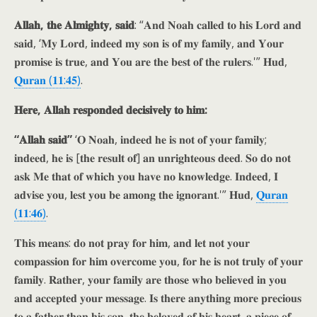
𝐀𝐥𝐥𝐚𝐡, 𝐭𝐡𝐞 𝐀𝐥𝐦𝐢𝐠𝐡𝐭𝐲, 𝐬𝐚𝐢𝐝
: “𝐀𝐧𝐝 𝐍𝐨𝐚𝐡 𝐜𝐚𝐥𝐥𝐞𝐝 𝐭𝐨 𝐡𝐢𝐬 𝐋𝐨𝐫𝐝 𝐚𝐧𝐝
𝐬𝐚𝐢𝐝, ‘𝐌𝐲 𝐋𝐨𝐫𝐝, 𝐢𝐧𝐝𝐞𝐞𝐝 𝐦𝐲 𝐬𝐨𝐧 𝐢𝐬 𝐨𝐟 𝐦𝐲 𝐟𝐚𝐦𝐢𝐥𝐲, 𝐚𝐧𝐝 𝐘𝐨𝐮𝐫
𝐩𝐫𝐨𝐦𝐢𝐬𝐞 𝐢𝐬 𝐭𝐫𝐮𝐞, 𝐚𝐧𝐝 𝐘𝐨𝐮 𝐚𝐫𝐞 𝐭𝐡𝐞 𝐛𝐞𝐬𝐭 𝐨𝐟 𝐭𝐡𝐞 𝐫𝐮𝐥𝐞𝐫𝐬.'” 𝐇𝐮𝐝,
𝐐𝐮𝐫𝐚𝐧 (𝟏𝟏:𝟒𝟓)
.
𝐇𝐞𝐫𝐞, 𝐀𝐥𝐥𝐚𝐡 𝐫𝐞𝐬𝐩𝐨𝐧𝐝𝐞𝐝 𝐝𝐞𝐜𝐢𝐬𝐢𝐯𝐞𝐥𝐲 𝐭𝐨 𝐡𝐢𝐦:
“𝐀𝐥𝐥𝐚𝐡 𝐬𝐚𝐢𝐝”
‘𝐎 𝐍𝐨𝐚𝐡, 𝐢𝐧𝐝𝐞𝐞𝐝 𝐡𝐞 𝐢𝐬 𝐧𝐨𝐭 𝐨𝐟 𝐲𝐨𝐮𝐫 𝐟𝐚𝐦𝐢𝐥𝐲;
𝐢𝐧𝐝𝐞𝐞𝐝, 𝐡𝐞 𝐢𝐬 [𝐭𝐡𝐞 𝐫𝐞𝐬𝐮𝐥𝐭 𝐨𝐟] 𝐚𝐧 𝐮𝐧𝐫𝐢𝐠𝐡𝐭𝐞𝐨𝐮𝐬 𝐝𝐞𝐞𝐝. 𝐒𝐨 𝐝𝐨 𝐧𝐨𝐭
𝐚𝐬𝐤 𝐌𝐞 𝐭𝐡𝐚𝐭 𝐨𝐟 𝐰𝐡𝐢𝐜𝐡 𝐲𝐨𝐮 𝐡𝐚𝐯𝐞 𝐧𝐨 𝐤𝐧𝐨𝐰𝐥𝐞𝐝𝐠𝐞. 𝐈𝐧𝐝𝐞𝐞𝐝, 𝐈
𝐚𝐝𝐯𝐢𝐬𝐞 𝐲𝐨𝐮, 𝐥𝐞𝐬𝐭 𝐲𝐨𝐮 𝐛𝐞 𝐚𝐦𝐨𝐧𝐠 𝐭𝐡𝐞 𝐢𝐠𝐧𝐨𝐫𝐚𝐧𝐭.'” 𝐇𝐮𝐝,
𝐐𝐮𝐫𝐚𝐧
(𝟏𝟏:𝟒𝟔)
.
𝐓𝐡𝐢𝐬 𝐦𝐞𝐚𝐧𝐬: 𝐝𝐨 𝐧𝐨𝐭 𝐩𝐫𝐚𝐲 𝐟𝐨𝐫 𝐡𝐢𝐦, 𝐚𝐧𝐝 𝐥𝐞𝐭 𝐧𝐨𝐭 𝐲𝐨𝐮𝐫
𝐜𝐨𝐦𝐩𝐚𝐬𝐬𝐢𝐨𝐧 𝐟𝐨𝐫 𝐡𝐢𝐦 𝐨𝐯𝐞𝐫𝐜𝐨𝐦𝐞 𝐲𝐨𝐮, 𝐟𝐨𝐫 𝐡𝐞 𝐢𝐬 𝐧𝐨𝐭 𝐭𝐫𝐮𝐥𝐲 𝐨𝐟 𝐲𝐨𝐮𝐫
𝐟𝐚𝐦𝐢𝐥𝐲. 𝐑𝐚𝐭𝐡𝐞𝐫, 𝐲𝐨𝐮𝐫 𝐟𝐚𝐦𝐢𝐥𝐲 𝐚𝐫𝐞 𝐭𝐡𝐨𝐬𝐞 𝐰𝐡𝐨 𝐛𝐞𝐥𝐢𝐞𝐯𝐞𝐝 𝐢𝐧 𝐲𝐨𝐮
𝐚𝐧𝐝 𝐚𝐜𝐜𝐞𝐩𝐭𝐞𝐝 𝐲𝐨𝐮𝐫 𝐦𝐞𝐬𝐬𝐚𝐠𝐞. 𝐈𝐬 𝐭𝐡𝐞𝐫𝐞 𝐚𝐧𝐲𝐭𝐡𝐢𝐧𝐠 𝐦𝐨𝐫𝐞 𝐩𝐫𝐞𝐜𝐢𝐨𝐮𝐬
𝐭𝐨 𝐚 𝐟𝐚𝐭𝐡𝐞𝐫 𝐭𝐡𝐚𝐧 𝐡𝐢𝐬 𝐬𝐨𝐧, 𝐭𝐡𝐞 𝐛𝐞𝐥𝐨𝐯𝐞𝐝 𝐨𝐟 𝐡𝐢𝐬 𝐡𝐞𝐚𝐫𝐭, 𝐚 𝐩𝐢𝐞𝐜𝐞 𝐨𝐟