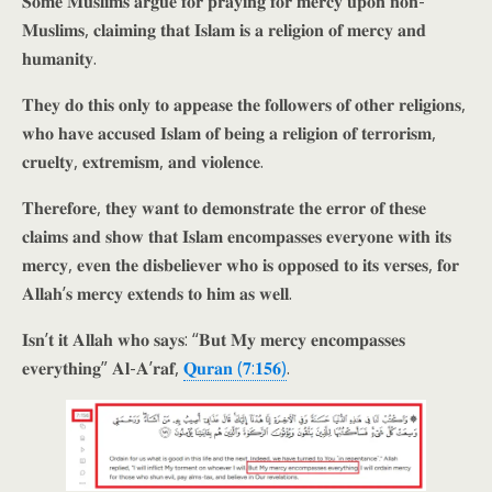
𝐒𝐨𝐦𝐞 𝐌𝐮𝐬𝐥𝐢𝐦𝐬 𝐚𝐫𝐠𝐮𝐞 𝐟𝐨𝐫 𝐩𝐫𝐚𝐲𝐢𝐧𝐠 𝐟𝐨𝐫 𝐦𝐞𝐫𝐜𝐲 𝐮𝐩𝐨𝐧 𝐧𝐨𝐧-
𝐌𝐮𝐬𝐥𝐢𝐦𝐬, 𝐜𝐥𝐚𝐢𝐦𝐢𝐧𝐠 𝐭𝐡𝐚𝐭 𝐈𝐬𝐥𝐚𝐦 𝐢𝐬 𝐚 𝐫𝐞𝐥𝐢𝐠𝐢𝐨𝐧 𝐨𝐟 𝐦𝐞𝐫𝐜𝐲 𝐚𝐧𝐝
𝐡𝐮𝐦𝐚𝐧𝐢𝐭𝐲.
𝐓𝐡𝐞𝐲 𝐝𝐨 𝐭𝐡𝐢𝐬 𝐨𝐧𝐥𝐲 𝐭𝐨 𝐚𝐩𝐩𝐞𝐚𝐬𝐞 𝐭𝐡𝐞 𝐟𝐨𝐥𝐥𝐨𝐰𝐞𝐫𝐬 𝐨𝐟 𝐨𝐭𝐡𝐞𝐫 𝐫𝐞𝐥𝐢𝐠𝐢𝐨𝐧𝐬,
𝐰𝐡𝐨 𝐡𝐚𝐯𝐞 𝐚𝐜𝐜𝐮𝐬𝐞𝐝 𝐈𝐬𝐥𝐚𝐦 𝐨𝐟 𝐛𝐞𝐢𝐧𝐠 𝐚 𝐫𝐞𝐥𝐢𝐠𝐢𝐨𝐧 𝐨𝐟 𝐭𝐞𝐫𝐫𝐨𝐫𝐢𝐬𝐦,
𝐜𝐫𝐮𝐞𝐥𝐭𝐲, 𝐞𝐱𝐭𝐫𝐞𝐦𝐢𝐬𝐦, 𝐚𝐧𝐝 𝐯𝐢𝐨𝐥𝐞𝐧𝐜𝐞.
𝐓𝐡𝐞𝐫𝐞𝐟𝐨𝐫𝐞, 𝐭𝐡𝐞𝐲 𝐰𝐚𝐧𝐭 𝐭𝐨 𝐝𝐞𝐦𝐨𝐧𝐬𝐭𝐫𝐚𝐭𝐞 𝐭𝐡𝐞 𝐞𝐫𝐫𝐨𝐫 𝐨𝐟 𝐭𝐡𝐞𝐬𝐞
𝐜𝐥𝐚𝐢𝐦𝐬 𝐚𝐧𝐝 𝐬𝐡𝐨𝐰 𝐭𝐡𝐚𝐭 𝐈𝐬𝐥𝐚𝐦 𝐞𝐧𝐜𝐨𝐦𝐩𝐚𝐬𝐬𝐞𝐬 𝐞𝐯𝐞𝐫𝐲𝐨𝐧𝐞 𝐰𝐢𝐭𝐡 𝐢𝐭𝐬
𝐦𝐞𝐫𝐜𝐲, 𝐞𝐯𝐞𝐧 𝐭𝐡𝐞 𝐝𝐢𝐬𝐛𝐞𝐥𝐢𝐞𝐯𝐞𝐫 𝐰𝐡𝐨 𝐢𝐬 𝐨𝐩𝐩𝐨𝐬𝐞𝐝 𝐭𝐨 𝐢𝐭𝐬 𝐯𝐞𝐫𝐬𝐞𝐬, 𝐟𝐨𝐫
𝐀𝐥𝐥𝐚𝐡’𝐬 𝐦𝐞𝐫𝐜𝐲 𝐞𝐱𝐭𝐞𝐧𝐝𝐬 𝐭𝐨 𝐡𝐢𝐦 𝐚𝐬 𝐰𝐞𝐥𝐥.
𝐈𝐬𝐧’𝐭 𝐢𝐭 𝐀𝐥𝐥𝐚𝐡 𝐰𝐡𝐨 𝐬𝐚𝐲𝐬: “𝐁𝐮𝐭 𝐌𝐲 𝐦𝐞𝐫𝐜𝐲 𝐞𝐧𝐜𝐨𝐦𝐩𝐚𝐬𝐬𝐞𝐬
𝐞𝐯𝐞𝐫𝐲𝐭𝐡𝐢𝐧𝐠” 𝐀𝐥-𝐀’𝐫𝐚𝐟,
𝐐𝐮𝐫𝐚𝐧 (𝟕:𝟏𝟓𝟔)
.