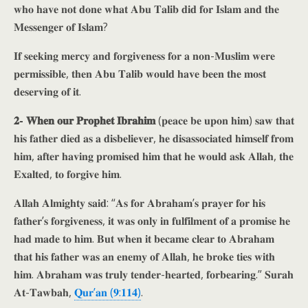
𝐰𝐡𝐨 𝐡𝐚𝐯𝐞 𝐧𝐨𝐭 𝐝𝐨𝐧𝐞 𝐰𝐡𝐚𝐭 𝐀𝐛𝐮 𝐓𝐚𝐥𝐢𝐛 𝐝𝐢𝐝 𝐟𝐨𝐫 𝐈𝐬𝐥𝐚𝐦 𝐚𝐧𝐝 𝐭𝐡𝐞
𝐌𝐞𝐬𝐬𝐞𝐧𝐠𝐞𝐫 𝐨𝐟 𝐈𝐬𝐥𝐚𝐦?
𝐈𝐟 𝐬𝐞𝐞𝐤𝐢𝐧𝐠 𝐦𝐞𝐫𝐜𝐲 𝐚𝐧𝐝 𝐟𝐨𝐫𝐠𝐢𝐯𝐞𝐧𝐞𝐬𝐬 𝐟𝐨𝐫 𝐚 𝐧𝐨𝐧-𝐌𝐮𝐬𝐥𝐢𝐦 𝐰𝐞𝐫𝐞
𝐩𝐞𝐫𝐦𝐢𝐬𝐬𝐢𝐛𝐥𝐞, 𝐭𝐡𝐞𝐧 𝐀𝐛𝐮 𝐓𝐚𝐥𝐢𝐛 𝐰𝐨𝐮𝐥𝐝 𝐡𝐚𝐯𝐞 𝐛𝐞𝐞𝐧 𝐭𝐡𝐞 𝐦𝐨𝐬𝐭
𝐝𝐞𝐬𝐞𝐫𝐯𝐢𝐧𝐠 𝐨𝐟 𝐢𝐭.
𝟐- 𝐖𝐡𝐞𝐧 𝐨𝐮𝐫 𝐏𝐫𝐨𝐩𝐡𝐞𝐭 𝐈𝐛𝐫𝐚𝐡𝐢𝐦
(𝐩𝐞𝐚𝐜𝐞 𝐛𝐞 𝐮𝐩𝐨𝐧 𝐡𝐢𝐦) 𝐬𝐚𝐰 𝐭𝐡𝐚𝐭
𝐡𝐢𝐬 𝐟𝐚𝐭𝐡𝐞𝐫 𝐝𝐢𝐞𝐝 𝐚𝐬 𝐚 𝐝𝐢𝐬𝐛𝐞𝐥𝐢𝐞𝐯𝐞𝐫, 𝐡𝐞 𝐝𝐢𝐬𝐚𝐬𝐬𝐨𝐜𝐢𝐚𝐭𝐞𝐝 𝐡𝐢𝐦𝐬𝐞𝐥𝐟 𝐟𝐫𝐨𝐦
𝐡𝐢𝐦, 𝐚𝐟𝐭𝐞𝐫 𝐡𝐚𝐯𝐢𝐧𝐠 𝐩𝐫𝐨𝐦𝐢𝐬𝐞𝐝 𝐡𝐢𝐦 𝐭𝐡𝐚𝐭 𝐡𝐞 𝐰𝐨𝐮𝐥𝐝 𝐚𝐬𝐤 𝐀𝐥𝐥𝐚𝐡, 𝐭𝐡𝐞
𝐄𝐱𝐚𝐥𝐭𝐞𝐝, 𝐭𝐨 𝐟𝐨𝐫𝐠𝐢𝐯𝐞 𝐡𝐢𝐦.
𝐀𝐥𝐥𝐚𝐡 𝐀𝐥𝐦𝐢𝐠𝐡𝐭𝐲 𝐬𝐚𝐢𝐝: “𝐀𝐬 𝐟𝐨𝐫 𝐀𝐛𝐫𝐚𝐡𝐚𝐦’𝐬 𝐩𝐫𝐚𝐲𝐞𝐫 𝐟𝐨𝐫 𝐡𝐢𝐬
𝐟𝐚𝐭𝐡𝐞𝐫’𝐬 𝐟𝐨𝐫𝐠𝐢𝐯𝐞𝐧𝐞𝐬𝐬, 𝐢𝐭 𝐰𝐚𝐬 𝐨𝐧𝐥𝐲 𝐢𝐧 𝐟𝐮𝐥𝐟𝐢𝐥𝐦𝐞𝐧𝐭 𝐨𝐟 𝐚 𝐩𝐫𝐨𝐦𝐢𝐬𝐞 𝐡𝐞
𝐡𝐚𝐝 𝐦𝐚𝐝𝐞 𝐭𝐨 𝐡𝐢𝐦. 𝐁𝐮𝐭 𝐰𝐡𝐞𝐧 𝐢𝐭 𝐛𝐞𝐜𝐚𝐦𝐞 𝐜𝐥𝐞𝐚𝐫 𝐭𝐨 𝐀𝐛𝐫𝐚𝐡𝐚𝐦
𝐭𝐡𝐚𝐭 𝐡𝐢𝐬 𝐟𝐚𝐭𝐡𝐞𝐫 𝐰𝐚𝐬 𝐚𝐧 𝐞𝐧𝐞𝐦𝐲 𝐨𝐟 𝐀𝐥𝐥𝐚𝐡, 𝐡𝐞 𝐛𝐫𝐨𝐤𝐞 𝐭𝐢𝐞𝐬 𝐰𝐢𝐭𝐡
𝐡𝐢𝐦. 𝐀𝐛𝐫𝐚𝐡𝐚𝐦 𝐰𝐚𝐬 𝐭𝐫𝐮𝐥𝐲 𝐭𝐞𝐧𝐝𝐞𝐫-𝐡𝐞𝐚𝐫𝐭𝐞𝐝, 𝐟𝐨𝐫𝐛𝐞𝐚𝐫𝐢𝐧𝐠.” 𝐒𝐮𝐫𝐚𝐡
𝐀𝐭-𝐓𝐚𝐰𝐛𝐚𝐡,
𝐐𝐮𝐫’𝐚𝐧 (𝟗:𝟏𝟏𝟒)
.