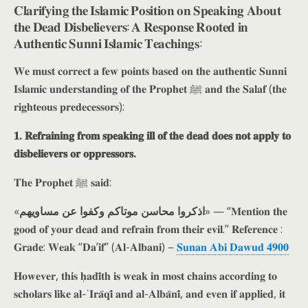
𝐂𝐥𝐚𝐫𝐢𝐟𝐲𝐢𝐧𝐠 𝐭𝐡𝐞 𝐈𝐬𝐥𝐚𝐦𝐢𝐜 𝐏𝐨𝐬𝐢𝐭𝐢𝐨𝐧 𝐨𝐧 𝐒𝐩𝐞𝐚𝐤𝐢𝐧𝐠 𝐀𝐛𝐨𝐮𝐭
𝐭𝐡𝐞 𝐃𝐞𝐚𝐝 𝐃𝐢𝐬𝐛𝐞𝐥𝐢𝐞𝐯𝐞𝐫𝐬: 𝐀 𝐑𝐞𝐬𝐩𝐨𝐧𝐬𝐞 𝐑𝐨𝐨𝐭𝐞𝐝 𝐢𝐧
𝐀𝐮𝐭𝐡𝐞𝐧𝐭𝐢𝐜 𝐒𝐮𝐧𝐧𝐢 𝐈𝐬𝐥𝐚𝐦𝐢𝐜 𝐓𝐞𝐚𝐜𝐡𝐢𝐧𝐠𝐬:
𝐖𝐞 𝐦𝐮𝐬𝐭 𝐜𝐨𝐫𝐫𝐞𝐜𝐭 𝐚 𝐟𝐞𝐰 𝐩𝐨𝐢𝐧𝐭𝐬 𝐛𝐚𝐬𝐞𝐝 𝐨𝐧 𝐭𝐡𝐞 𝐚𝐮𝐭𝐡𝐞𝐧𝐭𝐢𝐜 𝐒𝐮𝐧𝐧𝐢
𝐈𝐬𝐥𝐚𝐦𝐢𝐜 𝐮𝐧𝐝𝐞𝐫𝐬𝐭𝐚𝐧𝐝𝐢𝐧𝐠 𝐨𝐟 𝐭𝐡𝐞 𝐏𝐫𝐨𝐩𝐡𝐞𝐭 ﷺ 𝐚𝐧𝐝 𝐭𝐡𝐞 𝐒𝐚𝐥𝐚𝐟 (𝐭𝐡𝐞
𝐫𝐢𝐠𝐡𝐭𝐞𝐨𝐮𝐬 𝐩𝐫𝐞𝐝𝐞𝐜𝐞𝐬𝐬𝐨𝐫𝐬):
𝟏. 𝐑𝐞𝐟𝐫𝐚𝐢𝐧𝐢𝐧𝐠 𝐟𝐫𝐨𝐦 𝐬𝐩𝐞𝐚𝐤𝐢𝐧𝐠 𝐢𝐥𝐥 𝐨𝐟 𝐭𝐡𝐞 𝐝𝐞𝐚𝐝 𝐝𝐨𝐞𝐬 𝐧𝐨𝐭 𝐚𝐩𝐩𝐥𝐲 𝐭𝐨
𝐝𝐢𝐬𝐛𝐞𝐥𝐢𝐞𝐯𝐞𝐫𝐬 𝐨𝐫 𝐨𝐩𝐩𝐫𝐞𝐬𝐬𝐨𝐫𝐬.
𝐓𝐡𝐞 𝐏𝐫𝐨𝐩𝐡𝐞𝐭 ﷺ 𝐬𝐚𝐢𝐝:
«
اذكروا محاسن موتاكم وكفوا عن مساويهم
» — “𝐌𝐞𝐧𝐭𝐢𝐨𝐧 𝐭𝐡𝐞
𝐠𝐨𝐨𝐝 𝐨𝐟 𝐲𝐨𝐮𝐫 𝐝𝐞𝐚𝐝 𝐚𝐧𝐝 𝐫𝐞𝐟𝐫𝐚𝐢𝐧 𝐟𝐫𝐨𝐦 𝐭𝐡𝐞𝐢𝐫 𝐞𝐯𝐢𝐥.” 𝐑𝐞𝐟𝐞𝐫𝐞𝐧𝐜𝐞 :
𝐆𝐫𝐚𝐝𝐞: 𝐖𝐞𝐚𝐤 “𝐃𝐚’𝐢𝐟” (𝐀𝐥-𝐀𝐥𝐛𝐚𝐧𝐢) –
𝐒𝐮𝐧𝐚𝐧 𝐀𝐛𝐢 𝐃𝐚𝐰𝐮𝐝 𝟒𝟗𝟎𝟎
𝐇𝐨𝐰𝐞𝐯𝐞𝐫, 𝐭𝐡𝐢𝐬 𝐡̣𝐚𝐝𝐢̄𝐭𝐡 𝐢𝐬 𝐰𝐞𝐚𝐤 𝐢𝐧 𝐦𝐨𝐬𝐭 𝐜𝐡𝐚𝐢𝐧𝐬 𝐚𝐜𝐜𝐨𝐫𝐝𝐢𝐧𝐠 𝐭𝐨
𝐬𝐜𝐡𝐨𝐥𝐚𝐫𝐬 𝐥𝐢𝐤𝐞 𝐚𝐥-ʿ𝐈𝐫𝐚̄𝐪𝐢̄ 𝐚𝐧𝐝 𝐚𝐥-𝐀𝐥𝐛𝐚̄𝐧𝐢̄, 𝐚𝐧𝐝 𝐞𝐯𝐞𝐧 𝐢𝐟 𝐚𝐩𝐩𝐥𝐢𝐞𝐝, 𝐢𝐭