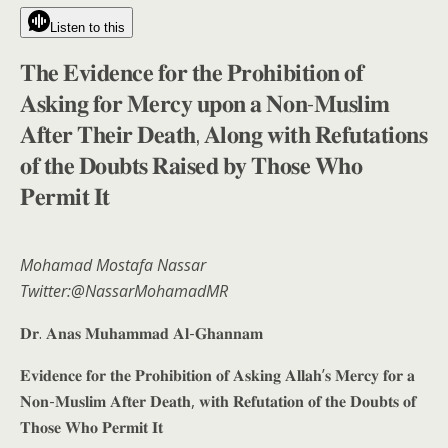
Listen to this
𝐓𝐡𝐞 𝐄𝐯𝐢𝐝𝐞𝐧𝐜𝐞 𝐟𝐨𝐫 𝐭𝐡𝐞 𝐏𝐫𝐨𝐡𝐢𝐛𝐢𝐭𝐢𝐨𝐧 𝐨𝐟
𝐀𝐬𝐤𝐢𝐧𝐠 𝐟𝐨𝐫 𝐌𝐞𝐫𝐜𝐲 𝐮𝐩𝐨𝐧 𝐚 𝐍𝐨𝐧-𝐌𝐮𝐬𝐥𝐢𝐦
𝐀𝐟𝐭𝐞𝐫 𝐓𝐡𝐞𝐢𝐫 𝐃𝐞𝐚𝐭𝐡, 𝐀𝐥𝐨𝐧𝐠 𝐰𝐢𝐭𝐡 𝐑𝐞𝐟𝐮𝐭𝐚𝐭𝐢𝐨𝐧𝐬
𝐨𝐟 𝐭𝐡𝐞 𝐃𝐨𝐮𝐛𝐭𝐬 𝐑𝐚𝐢𝐬𝐞𝐝 𝐛𝐲 𝐓𝐡𝐨𝐬𝐞 𝐖𝐡𝐨
𝐏𝐞𝐫𝐦𝐢𝐭 𝐈𝐭
Mohamad Mostafa Nassar
Twitter:@NassarMohamadMR
𝐃𝐫. 𝐀𝐧𝐚𝐬 𝐌𝐮𝐡𝐚𝐦𝐦𝐚𝐝 𝐀𝐥-𝐆𝐡𝐚𝐧𝐧𝐚𝐦
𝐄𝐯𝐢𝐝𝐞𝐧𝐜𝐞 𝐟𝐨𝐫 𝐭𝐡𝐞 𝐏𝐫𝐨𝐡𝐢𝐛𝐢𝐭𝐢𝐨𝐧 𝐨𝐟 𝐀𝐬𝐤𝐢𝐧𝐠 𝐀𝐥𝐥𝐚𝐡’𝐬 𝐌𝐞𝐫𝐜𝐲 𝐟𝐨𝐫 𝐚
𝐍𝐨𝐧-𝐌𝐮𝐬𝐥𝐢𝐦 𝐀𝐟𝐭𝐞𝐫 𝐃𝐞𝐚𝐭𝐡, 𝐰𝐢𝐭𝐡 𝐑𝐞𝐟𝐮𝐭𝐚𝐭𝐢𝐨𝐧 𝐨𝐟 𝐭𝐡𝐞 𝐃𝐨𝐮𝐛𝐭𝐬 𝐨𝐟
𝐓𝐡𝐨𝐬𝐞 𝐖𝐡𝐨 𝐏𝐞𝐫𝐦𝐢𝐭 𝐈𝐭