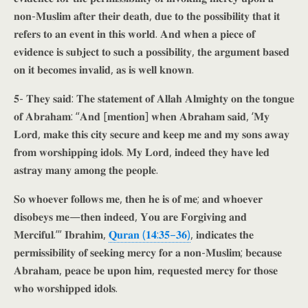
𝐧𝐨𝐧-𝐌𝐮𝐬𝐥𝐢𝐦 𝐚𝐟𝐭𝐞𝐫 𝐭𝐡𝐞𝐢𝐫 𝐝𝐞𝐚𝐭𝐡, 𝐝𝐮𝐞 𝐭𝐨 𝐭𝐡𝐞 𝐩𝐨𝐬𝐬𝐢𝐛𝐢𝐥𝐢𝐭𝐲 𝐭𝐡𝐚𝐭 𝐢𝐭
𝐫𝐞𝐟𝐞𝐫𝐬 𝐭𝐨 𝐚𝐧 𝐞𝐯𝐞𝐧𝐭 𝐢𝐧 𝐭𝐡𝐢𝐬 𝐰𝐨𝐫𝐥𝐝. 𝐀𝐧𝐝 𝐰𝐡𝐞𝐧 𝐚 𝐩𝐢𝐞𝐜𝐞 𝐨𝐟
𝐞𝐯𝐢𝐝𝐞𝐧𝐜𝐞 𝐢𝐬 𝐬𝐮𝐛𝐣𝐞𝐜𝐭 𝐭𝐨 𝐬𝐮𝐜𝐡 𝐚 𝐩𝐨𝐬𝐬𝐢𝐛𝐢𝐥𝐢𝐭𝐲, 𝐭𝐡𝐞 𝐚𝐫𝐠𝐮𝐦𝐞𝐧𝐭 𝐛𝐚𝐬𝐞𝐝
𝐨𝐧 𝐢𝐭 𝐛𝐞𝐜𝐨𝐦𝐞𝐬 𝐢𝐧𝐯𝐚𝐥𝐢𝐝, 𝐚𝐬 𝐢𝐬 𝐰𝐞𝐥𝐥 𝐤𝐧𝐨𝐰𝐧.
𝟓- 𝐓𝐡𝐞𝐲 𝐬𝐚𝐢𝐝: 𝐓𝐡𝐞 𝐬𝐭𝐚𝐭𝐞𝐦𝐞𝐧𝐭 𝐨𝐟 𝐀𝐥𝐥𝐚𝐡 𝐀𝐥𝐦𝐢𝐠𝐡𝐭𝐲 𝐨𝐧 𝐭𝐡𝐞 𝐭𝐨𝐧𝐠𝐮𝐞
𝐨𝐟 𝐀𝐛𝐫𝐚𝐡𝐚𝐦: “𝐀𝐧𝐝 [𝐦𝐞𝐧𝐭𝐢𝐨𝐧] 𝐰𝐡𝐞𝐧 𝐀𝐛𝐫𝐚𝐡𝐚𝐦 𝐬𝐚𝐢𝐝, ‘𝐌𝐲
𝐋𝐨𝐫𝐝, 𝐦𝐚𝐤𝐞 𝐭𝐡𝐢𝐬 𝐜𝐢𝐭𝐲 𝐬𝐞𝐜𝐮𝐫𝐞 𝐚𝐧𝐝 𝐤𝐞𝐞𝐩 𝐦𝐞 𝐚𝐧𝐝 𝐦𝐲 𝐬𝐨𝐧𝐬 𝐚𝐰𝐚𝐲
𝐟𝐫𝐨𝐦 𝐰𝐨𝐫𝐬𝐡𝐢𝐩𝐩𝐢𝐧𝐠 𝐢𝐝𝐨𝐥𝐬. 𝐌𝐲 𝐋𝐨𝐫𝐝, 𝐢𝐧𝐝𝐞𝐞𝐝 𝐭𝐡𝐞𝐲 𝐡𝐚𝐯𝐞 𝐥𝐞𝐝
𝐚𝐬𝐭𝐫𝐚𝐲 𝐦𝐚𝐧𝐲 𝐚𝐦𝐨𝐧𝐠 𝐭𝐡𝐞 𝐩𝐞𝐨𝐩𝐥𝐞.
𝐒𝐨 𝐰𝐡𝐨𝐞𝐯𝐞𝐫 𝐟𝐨𝐥𝐥𝐨𝐰𝐬 𝐦𝐞, 𝐭𝐡𝐞𝐧 𝐡𝐞 𝐢𝐬 𝐨𝐟 𝐦𝐞; 𝐚𝐧𝐝 𝐰𝐡𝐨𝐞𝐯𝐞𝐫
𝐝𝐢𝐬𝐨𝐛𝐞𝐲𝐬 𝐦𝐞—𝐭𝐡𝐞𝐧 𝐢𝐧𝐝𝐞𝐞𝐝, 𝐘𝐨𝐮 𝐚𝐫𝐞 𝐅𝐨𝐫𝐠𝐢𝐯𝐢𝐧𝐠 𝐚𝐧𝐝
𝐌𝐞𝐫𝐜𝐢𝐟𝐮𝐥.’” 𝐈𝐛𝐫𝐚𝐡𝐢𝐦,
𝐐𝐮𝐫𝐚𝐧 (𝟏𝟒:𝟑𝟓–𝟑𝟔)
, 𝐢𝐧𝐝𝐢𝐜𝐚𝐭𝐞𝐬 𝐭𝐡𝐞
𝐩𝐞𝐫𝐦𝐢𝐬𝐬𝐢𝐛𝐢𝐥𝐢𝐭𝐲 𝐨𝐟 𝐬𝐞𝐞𝐤𝐢𝐧𝐠 𝐦𝐞𝐫𝐜𝐲 𝐟𝐨𝐫 𝐚 𝐧𝐨𝐧-𝐌𝐮𝐬𝐥𝐢𝐦; 𝐛𝐞𝐜𝐚𝐮𝐬𝐞
𝐀𝐛𝐫𝐚𝐡𝐚𝐦, 𝐩𝐞𝐚𝐜𝐞 𝐛𝐞 𝐮𝐩𝐨𝐧 𝐡𝐢𝐦, 𝐫𝐞𝐪𝐮𝐞𝐬𝐭𝐞𝐝 𝐦𝐞𝐫𝐜𝐲 𝐟𝐨𝐫 𝐭𝐡𝐨𝐬𝐞
𝐰𝐡𝐨 𝐰𝐨𝐫𝐬𝐡𝐢𝐩𝐩𝐞𝐝 𝐢𝐝𝐨𝐥𝐬.