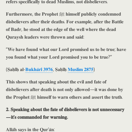
𝐫𝐞𝐟𝐞𝐫𝐬 𝐬𝐩𝐞𝐜𝐢𝐟𝐢𝐜𝐚𝐥𝐥𝐲 𝐭𝐨 𝐝𝐞𝐚𝐝 𝐌𝐮𝐬𝐥𝐢𝐦𝐬, 𝐧𝐨𝐭 𝐝𝐢𝐬𝐛𝐞𝐥𝐢𝐞𝐯𝐞𝐫𝐬.
𝐅𝐮𝐫𝐭𝐡𝐞𝐫𝐦𝐨𝐫𝐞, 𝐭𝐡𝐞 𝐏𝐫𝐨𝐩𝐡𝐞𝐭 ﷺ 𝐡𝐢𝐦𝐬𝐞𝐥𝐟 𝐩𝐮𝐛𝐥𝐢𝐜𝐥𝐲 𝐜𝐨𝐧𝐝𝐞𝐦𝐧𝐞𝐝
𝐝𝐢𝐬𝐛𝐞𝐥𝐢𝐞𝐯𝐞𝐫𝐬 𝐚𝐟𝐭𝐞𝐫 𝐭𝐡𝐞𝐢𝐫 𝐝𝐞𝐚𝐭𝐡𝐬. 𝐅𝐨𝐫 𝐞𝐱𝐚𝐦𝐩𝐥𝐞, 𝐚𝐟𝐭𝐞𝐫 𝐭𝐡𝐞 𝐁𝐚𝐭𝐭𝐥𝐞
𝐨𝐟 𝐁𝐚𝐝𝐫, 𝐡𝐞 𝐬𝐭𝐨𝐨𝐝 𝐚𝐭 𝐭𝐡𝐞 𝐞𝐝𝐠𝐞 𝐨𝐟 𝐭𝐡𝐞 𝐰𝐞𝐥𝐥 𝐰𝐡𝐞𝐫𝐞 𝐭𝐡𝐞 𝐝𝐞𝐚𝐝
𝐐𝐮𝐫𝐚𝐲𝐬𝐡 𝐥𝐞𝐚𝐝𝐞𝐫𝐬 𝐰𝐞𝐫𝐞 𝐭𝐡𝐫𝐨𝐰𝐧 𝐚𝐧𝐝 𝐬𝐚𝐢𝐝:
“𝐖𝐞 𝐡𝐚𝐯𝐞 𝐟𝐨𝐮𝐧𝐝 𝐰𝐡𝐚𝐭 𝐨𝐮𝐫 𝐋𝐨𝐫𝐝 𝐩𝐫𝐨𝐦𝐢𝐬𝐞𝐝 𝐮𝐬 𝐭𝐨 𝐛𝐞 𝐭𝐫𝐮𝐞; 𝐡𝐚𝐯𝐞
𝐲𝐨𝐮 𝐟𝐨𝐮𝐧𝐝 𝐰𝐡𝐚𝐭 𝐲𝐨𝐮𝐫 𝐋𝐨𝐫𝐝 𝐩𝐫𝐨𝐦𝐢𝐬𝐞𝐝 𝐲𝐨𝐮 𝐭𝐨 𝐛𝐞 𝐭𝐫𝐮𝐞?”
(𝐒̣𝐚𝐡̣𝐢̄𝐡̣ 𝐚𝐥-
𝐁𝐮𝐤𝐡𝐚̄𝐫𝐢̄ 𝟑𝟗𝟕𝟔
, 𝐒̣𝐚𝐡̣𝐢̄𝐡̣
𝐌𝐮𝐬𝐥𝐢𝐦 𝟐𝟖𝟕𝟓
)
𝐓𝐡𝐢𝐬 𝐬𝐡𝐨𝐰𝐬 𝐭𝐡𝐚𝐭 𝐬𝐩𝐞𝐚𝐤𝐢𝐧𝐠 𝐚𝐛𝐨𝐮𝐭 𝐭𝐡𝐞 𝐞𝐯𝐢𝐥 𝐚𝐧𝐝 𝐟𝐚𝐭𝐞 𝐨𝐟
𝐝𝐢𝐬𝐛𝐞𝐥𝐢𝐞𝐯𝐞𝐫𝐬 𝐚𝐟𝐭𝐞𝐫 𝐝𝐞𝐚𝐭𝐡 𝐢𝐬 𝐧𝐨𝐭 𝐨𝐧𝐥𝐲 𝐚𝐥𝐥𝐨𝐰𝐞𝐝—𝐢𝐭 𝐰𝐚𝐬 𝐝𝐨𝐧𝐞 𝐛𝐲
𝐭𝐡𝐞 𝐏𝐫𝐨𝐩𝐡𝐞𝐭 ﷺ 𝐡𝐢𝐦𝐬𝐞𝐥𝐟 𝐭𝐨 𝐰𝐚𝐫𝐧 𝐨𝐭𝐡𝐞𝐫𝐬 𝐚𝐧𝐝 𝐚𝐬𝐬𝐞𝐫𝐭 𝐭𝐡𝐞 𝐭𝐫𝐮𝐭𝐡.
𝟐. 𝐒𝐩𝐞𝐚𝐤𝐢𝐧𝐠 𝐚𝐛𝐨𝐮𝐭 𝐭𝐡𝐞 𝐟𝐚𝐭𝐞 𝐨𝐟 𝐝𝐢𝐬𝐛𝐞𝐥𝐢𝐞𝐯𝐞𝐫𝐬 𝐢𝐬 𝐧𝐨𝐭 𝐮𝐧𝐧𝐞𝐜𝐞𝐬𝐬𝐚𝐫𝐲
—𝐢𝐭’𝐬 𝐜𝐨𝐦𝐦𝐚𝐧𝐝𝐞𝐝 𝐟𝐨𝐫 𝐰𝐚𝐫𝐧𝐢𝐧𝐠.
𝐀𝐥𝐥𝐚̄𝐡 𝐬𝐚𝐲𝐬 𝐢𝐧 𝐭𝐡𝐞 𝐐𝐮𝐫’𝐚̄𝐧: