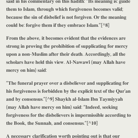
𝐬𝐚𝐢𝐝 𝐢𝐧 𝐡𝐢𝐬 𝐜𝐨𝐦𝐦𝐞𝐧𝐭𝐚𝐫𝐲 𝐨𝐧 𝐭𝐡𝐢𝐬 𝐡𝐚𝐝𝐢𝐭𝐡: “𝐈𝐭𝐬 𝐦𝐞𝐚𝐧𝐢𝐧𝐠 𝐢𝐬: 𝐠𝐮𝐢𝐝𝐞
𝐭𝐡𝐞𝐦 𝐭𝐨 𝐈𝐬𝐥𝐚𝐦, 𝐭𝐡𝐫𝐨𝐮𝐠𝐡 𝐰𝐡𝐢𝐜𝐡 𝐟𝐨𝐫𝐠𝐢𝐯𝐞𝐧𝐞𝐬𝐬 𝐛𝐞𝐜𝐨𝐦𝐞𝐬 𝐯𝐚𝐥𝐢𝐝;
𝐛𝐞𝐜𝐚𝐮𝐬𝐞 𝐭𝐡𝐞 𝐬𝐢𝐧 𝐨𝐟 𝐝𝐢𝐬𝐛𝐞𝐥𝐢𝐞𝐟 𝐢𝐬 𝐧𝐨𝐭 𝐟𝐨𝐫𝐠𝐢𝐯𝐞𝐧. 𝐎𝐫 𝐭𝐡𝐞 𝐦𝐞𝐚𝐧𝐢𝐧𝐠
𝐜𝐨𝐮𝐥𝐝 𝐛𝐞: 𝐟𝐨𝐫𝐠𝐢𝐯𝐞 𝐭𝐡𝐞𝐦 𝐢𝐟 𝐭𝐡𝐞𝐲 𝐞𝐦𝐛𝐫𝐚𝐜𝐞 𝐈𝐬𝐥𝐚𝐦.”[^𝟖]
𝐅𝐫𝐨𝐦 𝐭𝐡𝐞 𝐚𝐛𝐨𝐯𝐞, 𝐢𝐭 𝐛𝐞𝐜𝐨𝐦𝐞𝐬 𝐞𝐯𝐢𝐝𝐞𝐧𝐭 𝐭𝐡𝐚𝐭 𝐭𝐡𝐞 𝐞𝐯𝐢𝐝𝐞𝐧𝐜𝐞𝐬 𝐚𝐫𝐞
𝐬𝐭𝐫𝐨𝐧𝐠 𝐢𝐧 𝐩𝐫𝐨𝐯𝐢𝐧𝐠 𝐭𝐡𝐞 𝐩𝐫𝐨𝐡𝐢𝐛𝐢𝐭𝐢𝐨𝐧 𝐨𝐟 𝐬𝐮𝐩𝐩𝐥𝐢𝐜𝐚𝐭𝐢𝐧𝐠 𝐟𝐨𝐫 𝐦𝐞𝐫𝐜𝐲
𝐮𝐩𝐨𝐧 𝐚 𝐧𝐨𝐧-𝐌𝐮𝐬𝐥𝐢𝐦 𝐚𝐟𝐭𝐞𝐫 𝐭𝐡𝐞𝐢𝐫 𝐝𝐞𝐚𝐭𝐡. 𝐀𝐜𝐜𝐨𝐫𝐝𝐢𝐧𝐠𝐥𝐲, 𝐚𝐥𝐥 𝐭𝐡𝐞
𝐬𝐜𝐡𝐨𝐥𝐚𝐫𝐬 𝐡𝐚𝐯𝐞 𝐡𝐞𝐥𝐝 𝐭𝐡𝐢𝐬 𝐯𝐢𝐞𝐰. 𝐀𝐥-𝐍𝐚𝐰𝐚𝐰𝐢̄ (𝐦𝐚𝐲 𝐀𝐥𝐥𝐚𝐡 𝐡𝐚𝐯𝐞
𝐦𝐞𝐫𝐜𝐲 𝐨𝐧 𝐡𝐢𝐦) 𝐬𝐚𝐢𝐝:
“𝐓𝐡𝐞 𝐟𝐮𝐧𝐞𝐫𝐚𝐥 𝐩𝐫𝐚𝐲𝐞𝐫 𝐨𝐯𝐞𝐫 𝐚 𝐝𝐢𝐬𝐛𝐞𝐥𝐢𝐞𝐯𝐞𝐫 𝐚𝐧𝐝 𝐬𝐮𝐩𝐩𝐥𝐢𝐜𝐚𝐭𝐢𝐧𝐠 𝐟𝐨𝐫
𝐡𝐢𝐬 𝐟𝐨𝐫𝐠𝐢𝐯𝐞𝐧𝐞𝐬𝐬 𝐢𝐬 𝐟𝐨𝐫𝐛𝐢𝐝𝐝𝐞𝐧 𝐛𝐲 𝐭𝐡𝐞 𝐞𝐱𝐩𝐥𝐢𝐜𝐢𝐭 𝐭𝐞𝐱𝐭 𝐨𝐟 𝐭𝐡𝐞 𝐐𝐮𝐫’𝐚𝐧
𝐚𝐧𝐝 𝐛𝐲 𝐜𝐨𝐧𝐬𝐞𝐧𝐬𝐮𝐬.”[^𝟗] 𝐒𝐡𝐚𝐲𝐤𝐡 𝐚𝐥-𝐈𝐬𝐥𝐚𝐦 𝐈𝐛𝐧 𝐓𝐚𝐲𝐦𝐢𝐲𝐲𝐚𝐡
(𝐦𝐚𝐲 𝐀𝐥𝐥𝐚𝐡 𝐡𝐚𝐯𝐞 𝐦𝐞𝐫𝐜𝐲 𝐨𝐧 𝐡𝐢𝐦) 𝐬𝐚𝐢𝐝: “𝐈𝐧𝐝𝐞𝐞𝐝, 𝐬𝐞𝐞𝐤𝐢𝐧𝐠
𝐟𝐨𝐫𝐠𝐢𝐯𝐞𝐧𝐞𝐬𝐬 𝐟𝐨𝐫 𝐭𝐡𝐞 𝐝𝐢𝐬𝐛𝐞𝐥𝐢𝐞𝐯𝐞𝐫𝐬 𝐢𝐬 𝐢𝐦𝐩𝐞𝐫𝐦𝐢𝐬𝐬𝐢𝐛𝐥𝐞 𝐚𝐜𝐜𝐨𝐫𝐝𝐢𝐧𝐠 𝐭𝐨
𝐭𝐡𝐞 𝐁𝐨𝐨𝐤, 𝐭𝐡𝐞 𝐒𝐮𝐧𝐧𝐚𝐡, 𝐚𝐧𝐝 𝐜𝐨𝐧𝐬𝐞𝐧𝐬𝐮𝐬.”[^𝟏𝟎]
𝐀 𝐧𝐞𝐜𝐞𝐬𝐬𝐚𝐫𝐲 𝐜𝐥𝐚𝐫𝐢𝐟𝐢𝐜𝐚𝐭𝐢𝐨𝐧 𝐰𝐨𝐫𝐭𝐡 𝐩𝐨𝐢𝐧𝐭𝐢𝐧𝐠 𝐨𝐮𝐭 𝐢𝐬 𝐭𝐡𝐚𝐭 𝐨𝐮𝐫