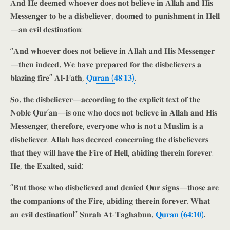
𝐀𝐧𝐝 𝐇𝐞 𝐝𝐞𝐞𝐦𝐞𝐝 𝐰𝐡𝐨𝐞𝐯𝐞𝐫 𝐝𝐨𝐞𝐬 𝐧𝐨𝐭 𝐛𝐞𝐥𝐢𝐞𝐯𝐞 𝐢𝐧 𝐀𝐥𝐥𝐚𝐡 𝐚𝐧𝐝 𝐇𝐢𝐬
𝐌𝐞𝐬𝐬𝐞𝐧𝐠𝐞𝐫 𝐭𝐨 𝐛𝐞 𝐚 𝐝𝐢𝐬𝐛𝐞𝐥𝐢𝐞𝐯𝐞𝐫, 𝐝𝐨𝐨𝐦𝐞𝐝 𝐭𝐨 𝐩𝐮𝐧𝐢𝐬𝐡𝐦𝐞𝐧𝐭 𝐢𝐧 𝐇𝐞𝐥𝐥
—𝐚𝐧 𝐞𝐯𝐢𝐥 𝐝𝐞𝐬𝐭𝐢𝐧𝐚𝐭𝐢𝐨𝐧:
“𝐀𝐧𝐝 𝐰𝐡𝐨𝐞𝐯𝐞𝐫 𝐝𝐨𝐞𝐬 𝐧𝐨𝐭 𝐛𝐞𝐥𝐢𝐞𝐯𝐞 𝐢𝐧 𝐀𝐥𝐥𝐚𝐡 𝐚𝐧𝐝 𝐇𝐢𝐬 𝐌𝐞𝐬𝐬𝐞𝐧𝐠𝐞𝐫
—𝐭𝐡𝐞𝐧 𝐢𝐧𝐝𝐞𝐞𝐝, 𝐖𝐞 𝐡𝐚𝐯𝐞 𝐩𝐫𝐞𝐩𝐚𝐫𝐞𝐝 𝐟𝐨𝐫 𝐭𝐡𝐞 𝐝𝐢𝐬𝐛𝐞𝐥𝐢𝐞𝐯𝐞𝐫𝐬 𝐚
𝐛𝐥𝐚𝐳𝐢𝐧𝐠 𝐟𝐢𝐫𝐞” 𝐀𝐥-𝐅𝐚𝐭𝐡,
𝐐𝐮𝐫𝐚𝐧 (𝟒𝟖:𝟏𝟑)
.
𝐒𝐨, 𝐭𝐡𝐞 𝐝𝐢𝐬𝐛𝐞𝐥𝐢𝐞𝐯𝐞𝐫—𝐚𝐜𝐜𝐨𝐫𝐝𝐢𝐧𝐠 𝐭𝐨 𝐭𝐡𝐞 𝐞𝐱𝐩𝐥𝐢𝐜𝐢𝐭 𝐭𝐞𝐱𝐭 𝐨𝐟 𝐭𝐡𝐞
𝐍𝐨𝐛𝐥𝐞 𝐐𝐮𝐫’𝐚𝐧—𝐢𝐬 𝐨𝐧𝐞 𝐰𝐡𝐨 𝐝𝐨𝐞𝐬 𝐧𝐨𝐭 𝐛𝐞𝐥𝐢𝐞𝐯𝐞 𝐢𝐧 𝐀𝐥𝐥𝐚𝐡 𝐚𝐧𝐝 𝐇𝐢𝐬
𝐌𝐞𝐬𝐬𝐞𝐧𝐠𝐞𝐫; 𝐭𝐡𝐞𝐫𝐞𝐟𝐨𝐫𝐞, 𝐞𝐯𝐞𝐫𝐲𝐨𝐧𝐞 𝐰𝐡𝐨 𝐢𝐬 𝐧𝐨𝐭 𝐚 𝐌𝐮𝐬𝐥𝐢𝐦 𝐢𝐬 𝐚
𝐝𝐢𝐬𝐛𝐞𝐥𝐢𝐞𝐯𝐞𝐫. 𝐀𝐥𝐥𝐚𝐡 𝐡𝐚𝐬 𝐝𝐞𝐜𝐫𝐞𝐞𝐝 𝐜𝐨𝐧𝐜𝐞𝐫𝐧𝐢𝐧𝐠 𝐭𝐡𝐞 𝐝𝐢𝐬𝐛𝐞𝐥𝐢𝐞𝐯𝐞𝐫𝐬
𝐭𝐡𝐚𝐭 𝐭𝐡𝐞𝐲 𝐰𝐢𝐥𝐥 𝐡𝐚𝐯𝐞 𝐭𝐡𝐞 𝐅𝐢𝐫𝐞 𝐨𝐟 𝐇𝐞𝐥𝐥, 𝐚𝐛𝐢𝐝𝐢𝐧𝐠 𝐭𝐡𝐞𝐫𝐞𝐢𝐧 𝐟𝐨𝐫𝐞𝐯𝐞𝐫.
𝐇𝐞, 𝐭𝐡𝐞 𝐄𝐱𝐚𝐥𝐭𝐞𝐝, 𝐬𝐚𝐢𝐝:
“𝐁𝐮𝐭 𝐭𝐡𝐨𝐬𝐞 𝐰𝐡𝐨 𝐝𝐢𝐬𝐛𝐞𝐥𝐢𝐞𝐯𝐞𝐝 𝐚𝐧𝐝 𝐝𝐞𝐧𝐢𝐞𝐝 𝐎𝐮𝐫 𝐬𝐢𝐠𝐧𝐬—𝐭𝐡𝐨𝐬𝐞 𝐚𝐫𝐞
𝐭𝐡𝐞 𝐜𝐨𝐦𝐩𝐚𝐧𝐢𝐨𝐧𝐬 𝐨𝐟 𝐭𝐡𝐞 𝐅𝐢𝐫𝐞, 𝐚𝐛𝐢𝐝𝐢𝐧𝐠 𝐭𝐡𝐞𝐫𝐞𝐢𝐧 𝐟𝐨𝐫𝐞𝐯𝐞𝐫. 𝐖𝐡𝐚𝐭
𝐚𝐧 𝐞𝐯𝐢𝐥 𝐝𝐞𝐬𝐭𝐢𝐧𝐚𝐭𝐢𝐨𝐧!” 𝐒𝐮𝐫𝐚𝐡 𝐀𝐭-𝐓𝐚𝐠𝐡𝐚𝐛𝐮𝐧,
𝐐𝐮𝐫𝐚𝐧 (𝟔𝟒:𝟏𝟎)
.