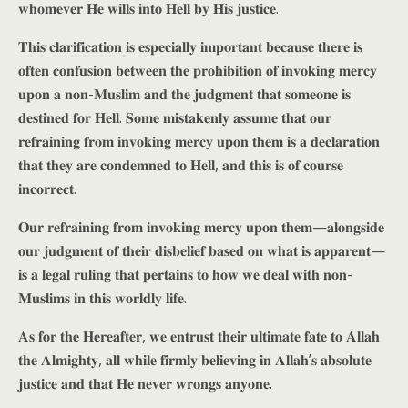
𝐰𝐡𝐨𝐦𝐞𝐯𝐞𝐫 𝐇𝐞 𝐰𝐢𝐥𝐥𝐬 𝐢𝐧𝐭𝐨 𝐇𝐞𝐥𝐥 𝐛𝐲 𝐇𝐢𝐬 𝐣𝐮𝐬𝐭𝐢𝐜𝐞.
𝐓𝐡𝐢𝐬 𝐜𝐥𝐚𝐫𝐢𝐟𝐢𝐜𝐚𝐭𝐢𝐨𝐧 𝐢𝐬 𝐞𝐬𝐩𝐞𝐜𝐢𝐚𝐥𝐥𝐲 𝐢𝐦𝐩𝐨𝐫𝐭𝐚𝐧𝐭 𝐛𝐞𝐜𝐚𝐮𝐬𝐞 𝐭𝐡𝐞𝐫𝐞 𝐢𝐬
𝐨𝐟𝐭𝐞𝐧 𝐜𝐨𝐧𝐟𝐮𝐬𝐢𝐨𝐧 𝐛𝐞𝐭𝐰𝐞𝐞𝐧 𝐭𝐡𝐞 𝐩𝐫𝐨𝐡𝐢𝐛𝐢𝐭𝐢𝐨𝐧 𝐨𝐟 𝐢𝐧𝐯𝐨𝐤𝐢𝐧𝐠 𝐦𝐞𝐫𝐜𝐲
𝐮𝐩𝐨𝐧 𝐚 𝐧𝐨𝐧-𝐌𝐮𝐬𝐥𝐢𝐦 𝐚𝐧𝐝 𝐭𝐡𝐞 𝐣𝐮𝐝𝐠𝐦𝐞𝐧𝐭 𝐭𝐡𝐚𝐭 𝐬𝐨𝐦𝐞𝐨𝐧𝐞 𝐢𝐬
𝐝𝐞𝐬𝐭𝐢𝐧𝐞𝐝 𝐟𝐨𝐫 𝐇𝐞𝐥𝐥. 𝐒𝐨𝐦𝐞 𝐦𝐢𝐬𝐭𝐚𝐤𝐞𝐧𝐥𝐲 𝐚𝐬𝐬𝐮𝐦𝐞 𝐭𝐡𝐚𝐭 𝐨𝐮𝐫
𝐫𝐞𝐟𝐫𝐚𝐢𝐧𝐢𝐧𝐠 𝐟𝐫𝐨𝐦 𝐢𝐧𝐯𝐨𝐤𝐢𝐧𝐠 𝐦𝐞𝐫𝐜𝐲 𝐮𝐩𝐨𝐧 𝐭𝐡𝐞𝐦 𝐢𝐬 𝐚 𝐝𝐞𝐜𝐥𝐚𝐫𝐚𝐭𝐢𝐨𝐧
𝐭𝐡𝐚𝐭 𝐭𝐡𝐞𝐲 𝐚𝐫𝐞 𝐜𝐨𝐧𝐝𝐞𝐦𝐧𝐞𝐝 𝐭𝐨 𝐇𝐞𝐥𝐥, 𝐚𝐧𝐝 𝐭𝐡𝐢𝐬 𝐢𝐬 𝐨𝐟 𝐜𝐨𝐮𝐫𝐬𝐞
𝐢𝐧𝐜𝐨𝐫𝐫𝐞𝐜𝐭.
𝐎𝐮𝐫 𝐫𝐞𝐟𝐫𝐚𝐢𝐧𝐢𝐧𝐠 𝐟𝐫𝐨𝐦 𝐢𝐧𝐯𝐨𝐤𝐢𝐧𝐠 𝐦𝐞𝐫𝐜𝐲 𝐮𝐩𝐨𝐧 𝐭𝐡𝐞𝐦—𝐚𝐥𝐨𝐧𝐠𝐬𝐢𝐝𝐞
𝐨𝐮𝐫 𝐣𝐮𝐝𝐠𝐦𝐞𝐧𝐭 𝐨𝐟 𝐭𝐡𝐞𝐢𝐫 𝐝𝐢𝐬𝐛𝐞𝐥𝐢𝐞𝐟 𝐛𝐚𝐬𝐞𝐝 𝐨𝐧 𝐰𝐡𝐚𝐭 𝐢𝐬 𝐚𝐩𝐩𝐚𝐫𝐞𝐧𝐭—
𝐢𝐬 𝐚 𝐥𝐞𝐠𝐚𝐥 𝐫𝐮𝐥𝐢𝐧𝐠 𝐭𝐡𝐚𝐭 𝐩𝐞𝐫𝐭𝐚𝐢𝐧𝐬 𝐭𝐨 𝐡𝐨𝐰 𝐰𝐞 𝐝𝐞𝐚𝐥 𝐰𝐢𝐭𝐡 𝐧𝐨𝐧-
𝐌𝐮𝐬𝐥𝐢𝐦𝐬 𝐢𝐧 𝐭𝐡𝐢𝐬 𝐰𝐨𝐫𝐥𝐝𝐥𝐲 𝐥𝐢𝐟𝐞.
𝐀𝐬 𝐟𝐨𝐫 𝐭𝐡𝐞 𝐇𝐞𝐫𝐞𝐚𝐟𝐭𝐞𝐫, 𝐰𝐞 𝐞𝐧𝐭𝐫𝐮𝐬𝐭 𝐭𝐡𝐞𝐢𝐫 𝐮𝐥𝐭𝐢𝐦𝐚𝐭𝐞 𝐟𝐚𝐭𝐞 𝐭𝐨 𝐀𝐥𝐥𝐚𝐡
𝐭𝐡𝐞 𝐀𝐥𝐦𝐢𝐠𝐡𝐭𝐲, 𝐚𝐥𝐥 𝐰𝐡𝐢𝐥𝐞 𝐟𝐢𝐫𝐦𝐥𝐲 𝐛𝐞𝐥𝐢𝐞𝐯𝐢𝐧𝐠 𝐢𝐧 𝐀𝐥𝐥𝐚𝐡’𝐬 𝐚𝐛𝐬𝐨𝐥𝐮𝐭𝐞
𝐣𝐮𝐬𝐭𝐢𝐜𝐞 𝐚𝐧𝐝 𝐭𝐡𝐚𝐭 𝐇𝐞 𝐧𝐞𝐯𝐞𝐫 𝐰𝐫𝐨𝐧𝐠𝐬 𝐚𝐧𝐲𝐨𝐧𝐞.