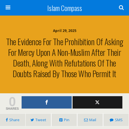
Islam Compass
April 29, 2025
The Evidence For The Prohibition Of Asking
For Mercy Upon A Non-Muslim After Their
Death, Along With Refutations Of The
Doubts Raised By Those Who Permit It
0
SHARES
Share
Tweet
Pin
Mail
SMS