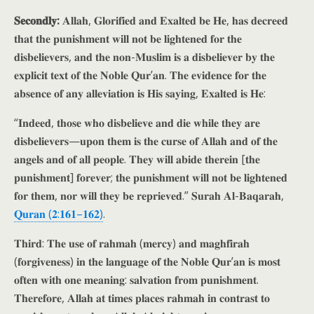
𝐒𝐞𝐜𝐨𝐧𝐝𝐥𝐲:
𝐀𝐥𝐥𝐚𝐡, 𝐆𝐥𝐨𝐫𝐢𝐟𝐢𝐞𝐝 𝐚𝐧𝐝 𝐄𝐱𝐚𝐥𝐭𝐞𝐝 𝐛𝐞 𝐇𝐞, 𝐡𝐚𝐬 𝐝𝐞𝐜𝐫𝐞𝐞𝐝
𝐭𝐡𝐚𝐭 𝐭𝐡𝐞 𝐩𝐮𝐧𝐢𝐬𝐡𝐦𝐞𝐧𝐭 𝐰𝐢𝐥𝐥 𝐧𝐨𝐭 𝐛𝐞 𝐥𝐢𝐠𝐡𝐭𝐞𝐧𝐞𝐝 𝐟𝐨𝐫 𝐭𝐡𝐞
𝐝𝐢𝐬𝐛𝐞𝐥𝐢𝐞𝐯𝐞𝐫𝐬, 𝐚𝐧𝐝 𝐭𝐡𝐞 𝐧𝐨𝐧-𝐌𝐮𝐬𝐥𝐢𝐦 𝐢𝐬 𝐚 𝐝𝐢𝐬𝐛𝐞𝐥𝐢𝐞𝐯𝐞𝐫 𝐛𝐲 𝐭𝐡𝐞
𝐞𝐱𝐩𝐥𝐢𝐜𝐢𝐭 𝐭𝐞𝐱𝐭 𝐨𝐟 𝐭𝐡𝐞 𝐍𝐨𝐛𝐥𝐞 𝐐𝐮𝐫’𝐚𝐧. 𝐓𝐡𝐞 𝐞𝐯𝐢𝐝𝐞𝐧𝐜𝐞 𝐟𝐨𝐫 𝐭𝐡𝐞
𝐚𝐛𝐬𝐞𝐧𝐜𝐞 𝐨𝐟 𝐚𝐧𝐲 𝐚𝐥𝐥𝐞𝐯𝐢𝐚𝐭𝐢𝐨𝐧 𝐢𝐬 𝐇𝐢𝐬 𝐬𝐚𝐲𝐢𝐧𝐠, 𝐄𝐱𝐚𝐥𝐭𝐞𝐝 𝐢𝐬 𝐇𝐞:
“𝐈𝐧𝐝𝐞𝐞𝐝, 𝐭𝐡𝐨𝐬𝐞 𝐰𝐡𝐨 𝐝𝐢𝐬𝐛𝐞𝐥𝐢𝐞𝐯𝐞 𝐚𝐧𝐝 𝐝𝐢𝐞 𝐰𝐡𝐢𝐥𝐞 𝐭𝐡𝐞𝐲 𝐚𝐫𝐞
𝐝𝐢𝐬𝐛𝐞𝐥𝐢𝐞𝐯𝐞𝐫𝐬—𝐮𝐩𝐨𝐧 𝐭𝐡𝐞𝐦 𝐢𝐬 𝐭𝐡𝐞 𝐜𝐮𝐫𝐬𝐞 𝐨𝐟 𝐀𝐥𝐥𝐚𝐡 𝐚𝐧𝐝 𝐨𝐟 𝐭𝐡𝐞
𝐚𝐧𝐠𝐞𝐥𝐬 𝐚𝐧𝐝 𝐨𝐟 𝐚𝐥𝐥 𝐩𝐞𝐨𝐩𝐥𝐞. 𝐓𝐡𝐞𝐲 𝐰𝐢𝐥𝐥 𝐚𝐛𝐢𝐝𝐞 𝐭𝐡𝐞𝐫𝐞𝐢𝐧 [𝐭𝐡𝐞
𝐩𝐮𝐧𝐢𝐬𝐡𝐦𝐞𝐧𝐭] 𝐟𝐨𝐫𝐞𝐯𝐞𝐫; 𝐭𝐡𝐞 𝐩𝐮𝐧𝐢𝐬𝐡𝐦𝐞𝐧𝐭 𝐰𝐢𝐥𝐥 𝐧𝐨𝐭 𝐛𝐞 𝐥𝐢𝐠𝐡𝐭𝐞𝐧𝐞𝐝
𝐟𝐨𝐫 𝐭𝐡𝐞𝐦, 𝐧𝐨𝐫 𝐰𝐢𝐥𝐥 𝐭𝐡𝐞𝐲 𝐛𝐞 𝐫𝐞𝐩𝐫𝐢𝐞𝐯𝐞𝐝.” 𝐒𝐮𝐫𝐚𝐡 𝐀𝐥-𝐁𝐚𝐪𝐚𝐫𝐚𝐡,
𝐐𝐮𝐫𝐚𝐧 (𝟐:𝟏𝟔𝟏–𝟏𝟔𝟐)
.
𝐓𝐡𝐢𝐫𝐝: 𝐓𝐡𝐞 𝐮𝐬𝐞 𝐨𝐟 𝐫𝐚𝐡𝐦𝐚𝐡 (𝐦𝐞𝐫𝐜𝐲) 𝐚𝐧𝐝 𝐦𝐚𝐠𝐡𝐟𝐢𝐫𝐚𝐡
(𝐟𝐨𝐫𝐠𝐢𝐯𝐞𝐧𝐞𝐬𝐬) 𝐢𝐧 𝐭𝐡𝐞 𝐥𝐚𝐧𝐠𝐮𝐚𝐠𝐞 𝐨𝐟 𝐭𝐡𝐞 𝐍𝐨𝐛𝐥𝐞 𝐐𝐮𝐫’𝐚𝐧 𝐢𝐬 𝐦𝐨𝐬𝐭
𝐨𝐟𝐭𝐞𝐧 𝐰𝐢𝐭𝐡 𝐨𝐧𝐞 𝐦𝐞𝐚𝐧𝐢𝐧𝐠: 𝐬𝐚𝐥𝐯𝐚𝐭𝐢𝐨𝐧 𝐟𝐫𝐨𝐦 𝐩𝐮𝐧𝐢𝐬𝐡𝐦𝐞𝐧𝐭.
𝐓𝐡𝐞𝐫𝐞𝐟𝐨𝐫𝐞, 𝐀𝐥𝐥𝐚𝐡 𝐚𝐭 𝐭𝐢𝐦𝐞𝐬 𝐩𝐥𝐚𝐜𝐞𝐬 𝐫𝐚𝐡𝐦𝐚𝐡 𝐢𝐧 𝐜𝐨𝐧𝐭𝐫𝐚𝐬𝐭 𝐭𝐨