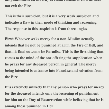
𝐧𝐨𝐭 𝐞𝐱𝐢𝐭 𝐭𝐡𝐞 𝐅𝐢𝐫𝐞.
𝐓𝐡𝐢𝐬 𝐢𝐬 𝐭𝐡𝐞𝐢𝐫 𝐬𝐮𝐬𝐩𝐢𝐜𝐢𝐨𝐧, 𝐛𝐮𝐭 𝐢𝐭 𝐢𝐬 𝐚 𝐯𝐞𝐫𝐲 𝐰𝐞𝐚𝐤 𝐬𝐮𝐬𝐩𝐢𝐜𝐢𝐨𝐧 𝐚𝐧𝐝
𝐢𝐧𝐝𝐢𝐜𝐚𝐭𝐞𝐬 𝐚 𝐟𝐥𝐚𝐰 𝐢𝐧 𝐭𝐡𝐞𝐢𝐫 𝐦𝐨𝐝𝐞 𝐨𝐟 𝐭𝐡𝐢𝐧𝐤𝐢𝐧𝐠 𝐚𝐧𝐝 𝐫𝐞𝐚𝐬𝐨𝐧𝐢𝐧𝐠.
𝐓𝐡𝐞 𝐫𝐞𝐬𝐩𝐨𝐧𝐬𝐞 𝐭𝐨 𝐭𝐡𝐢𝐬 𝐬𝐮𝐬𝐩𝐢𝐜𝐢𝐨𝐧 𝐢𝐬 𝐟𝐫𝐨𝐦 𝐭𝐡𝐫𝐞𝐞 𝐚𝐧𝐠𝐥𝐞𝐬:
𝐅𝐢𝐫𝐬𝐭:
𝐖𝐡𝐨𝐞𝐯𝐞𝐫 𝐬𝐞𝐞𝐤𝐬 𝐦𝐞𝐫𝐜𝐲 𝐟𝐨𝐫 𝐚 𝐧𝐨𝐧-𝐌𝐮𝐬𝐥𝐢𝐦 𝐚𝐜𝐭𝐮𝐚𝐥𝐥𝐲
𝐢𝐧𝐭𝐞𝐧𝐝𝐬 𝐭𝐡𝐚𝐭 𝐡𝐞 𝐧𝐨𝐭 𝐛𝐞 𝐩𝐮𝐧𝐢𝐬𝐡𝐞𝐝 𝐚𝐭 𝐚𝐥𝐥 𝐢𝐧 𝐭𝐡𝐞 𝐅𝐢𝐫𝐞 𝐨𝐟 𝐇𝐞𝐥𝐥, 𝐚𝐧𝐝
𝐭𝐡𝐚𝐭 𝐡𝐢𝐬 𝐟𝐢𝐧𝐚𝐥 𝐨𝐮𝐭𝐜𝐨𝐦𝐞 𝐛𝐞 𝐏𝐚𝐫𝐚𝐝𝐢𝐬𝐞. 𝐓𝐡𝐢𝐬 𝐢𝐬 𝐭𝐡𝐞 𝐟𝐢𝐫𝐬𝐭 𝐭𝐡𝐢𝐧𝐠 𝐭𝐡𝐚𝐭
𝐜𝐨𝐦𝐞𝐬 𝐭𝐨 𝐭𝐡𝐞 𝐦𝐢𝐧𝐝 𝐨𝐟 𝐭𝐡𝐞 𝐨𝐧𝐞 𝐨𝐟𝐟𝐞𝐫𝐢𝐧𝐠 𝐭𝐡𝐞 𝐬𝐮𝐩𝐩𝐥𝐢𝐜𝐚𝐭𝐢𝐨𝐧 𝐰𝐡𝐞𝐧
𝐡𝐞 𝐩𝐫𝐚𝐲𝐬 𝐟𝐨𝐫 𝐚𝐧𝐲 𝐝𝐞𝐜𝐞𝐚𝐬𝐞𝐝 𝐩𝐞𝐫𝐬𝐨𝐧 𝐢𝐧 𝐠𝐞𝐧𝐞𝐫𝐚𝐥. 𝐓𝐡𝐞 𝐦𝐞𝐫𝐜𝐲
𝐛𝐞𝐢𝐧𝐠 𝐢𝐧𝐭𝐞𝐧𝐝𝐞𝐝 𝐢𝐬 𝐞𝐧𝐭𝐫𝐚𝐧𝐜𝐞 𝐢𝐧𝐭𝐨 𝐏𝐚𝐫𝐚𝐝𝐢𝐬𝐞 𝐚𝐧𝐝 𝐬𝐚𝐥𝐯𝐚𝐭𝐢𝐨𝐧 𝐟𝐫𝐨𝐦
𝐭𝐡𝐞 𝐅𝐢𝐫𝐞.
𝐈𝐭 𝐢𝐬 𝐞𝐱𝐭𝐫𝐞𝐦𝐞𝐥𝐲 𝐮𝐧𝐥𝐢𝐤𝐞𝐥𝐲 𝐭𝐡𝐚𝐭 𝐚𝐧𝐲 𝐩𝐞𝐫𝐬𝐨𝐧 𝐰𝐡𝐨 𝐩𝐫𝐚𝐲𝐬 𝐟𝐨𝐫 𝐦𝐞𝐫𝐜𝐲
𝐟𝐨𝐫 𝐭𝐡𝐞 𝐝𝐞𝐜𝐞𝐚𝐬𝐞𝐝 𝐢𝐧𝐭𝐞𝐧𝐝𝐬 𝐨𝐧𝐥𝐲 𝐭𝐡𝐞 𝐥𝐞𝐬𝐬𝐞𝐧𝐢𝐧𝐠 𝐨𝐟 𝐩𝐮𝐧𝐢𝐬𝐡𝐦𝐞𝐧𝐭
𝐟𝐨𝐫 𝐡𝐢𝐦 𝐨𝐧 𝐭𝐡𝐞 𝐃𝐚𝐲 𝐨𝐟 𝐑𝐞𝐬𝐮𝐫𝐫𝐞𝐜𝐭𝐢𝐨𝐧 𝐰𝐡𝐢𝐥𝐞 𝐛𝐞𝐥𝐢𝐞𝐯𝐢𝐧𝐠 𝐭𝐡𝐚𝐭 𝐡𝐞 𝐢𝐬
𝐚𝐦𝐨𝐧𝐠 𝐭𝐡𝐨𝐬𝐞 𝐩𝐮𝐧𝐢𝐬𝐡𝐞𝐝 𝐢𝐧 𝐇𝐞𝐥𝐥.