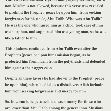
𝐧𝐨𝐧-𝐌𝐮𝐬𝐥𝐢𝐦 𝐢𝐬 𝐧𝐨𝐭 𝐚𝐥𝐥𝐨𝐰𝐞𝐝; 𝐛𝐞𝐜𝐚𝐮𝐬𝐞 𝐭𝐡𝐢𝐬 𝐯𝐞𝐫𝐬𝐞 𝐰𝐚𝐬 𝐫𝐞𝐯𝐞𝐚𝐥𝐞𝐝
𝐭𝐨 𝐩𝐫𝐨𝐡𝐢𝐛𝐢𝐭 𝐭𝐡𝐞 𝐏𝐫𝐨𝐩𝐡𝐞𝐭 (𝐩𝐞𝐚𝐜𝐞 𝐛𝐞 𝐮𝐩𝐨𝐧 𝐡𝐢𝐦) 𝐟𝐫𝐨𝐦 𝐬𝐞𝐞𝐤𝐢𝐧𝐠
𝐟𝐨𝐫𝐠𝐢𝐯𝐞𝐧𝐞𝐬𝐬 𝐟𝐨𝐫 𝐡𝐢𝐬 𝐮𝐧𝐜𝐥𝐞, 𝐀𝐛𝐮 𝐓𝐚𝐥𝐢𝐛. 𝐖𝐡𝐨 𝐰𝐚𝐬 𝐀𝐛𝐮 𝐓𝐚𝐥𝐢𝐛?
𝐇𝐞 𝐰𝐚𝐬 𝐭𝐡𝐞 𝐨𝐧𝐞 𝐰𝐡𝐨 𝐫𝐚𝐢𝐬𝐞𝐝 𝐡𝐢𝐦 𝐚𝐬 𝐚 𝐜𝐡𝐢𝐥𝐝, 𝐭𝐨𝐨𝐤 𝐜𝐚𝐫𝐞 𝐨𝐟 𝐡𝐢𝐦
𝐚𝐬 𝐚𝐧 𝐨𝐫𝐩𝐡𝐚𝐧, 𝐚𝐧𝐝 𝐬𝐮𝐩𝐩𝐨𝐫𝐭𝐞𝐝 𝐡𝐢𝐦 𝐚𝐬 𝐚 𝐲𝐨𝐮𝐧𝐠 𝐦𝐚𝐧, 𝐬𝐨 𝐡𝐞 𝐰𝐚𝐬
𝐥𝐢𝐤𝐞 𝐚 𝐟𝐚𝐭𝐡𝐞𝐫 𝐭𝐨 𝐡𝐢𝐦.
𝐓𝐡𝐢𝐬 𝐤𝐢𝐧𝐝𝐧𝐞𝐬𝐬 𝐜𝐨𝐧𝐭𝐢𝐧𝐮𝐞𝐝 𝐟𝐫𝐨𝐦 𝐀𝐛𝐮 𝐓𝐚𝐥𝐢𝐛 𝐞𝐯𝐞𝐧 𝐚𝐟𝐭𝐞𝐫 𝐭𝐡𝐞
𝐏𝐫𝐨𝐩𝐡𝐞𝐭’𝐬 (𝐩𝐞𝐚𝐜𝐞 𝐛𝐞 𝐮𝐩𝐨𝐧 𝐡𝐢𝐦) 𝐦𝐢𝐬𝐬𝐢𝐨𝐧 𝐛𝐞𝐠𝐚𝐧, 𝐚𝐬 𝐡𝐞
𝐩𝐫𝐨𝐭𝐞𝐜𝐭𝐞𝐝 𝐡𝐢𝐦 𝐟𝐫𝐨𝐦 𝐡𝐚𝐫𝐦 𝐟𝐫𝐨𝐦 𝐭𝐡𝐞 𝐩𝐨𝐥𝐲𝐭𝐡𝐞𝐢𝐬𝐭𝐬 𝐚𝐧𝐝 𝐝𝐞𝐟𝐞𝐧𝐝𝐞𝐝
𝐡𝐢𝐦 𝐚𝐠𝐚𝐢𝐧𝐬𝐭 𝐭𝐡𝐞𝐢𝐫 𝐚𝐠𝐠𝐫𝐞𝐬𝐬𝐢𝐨𝐧.
𝐃𝐞𝐬𝐩𝐢𝐭𝐞 𝐚𝐥𝐥 𝐭𝐡𝐞𝐬𝐞 𝐟𝐚𝐯𝐨𝐫𝐬 𝐡𝐞 𝐡𝐚𝐝 𝐬𝐡𝐨𝐰𝐧 𝐭𝐨 𝐭𝐡𝐞 𝐏𝐫𝐨𝐩𝐡𝐞𝐭 (𝐩𝐞𝐚𝐜𝐞
𝐛𝐞 𝐮𝐩𝐨𝐧 𝐡𝐢𝐦), 𝐰𝐡𝐞𝐧 𝐡𝐞 𝐝𝐢𝐞𝐝 𝐚𝐬 𝐚 𝐝𝐢𝐬𝐛𝐞𝐥𝐢𝐞𝐯𝐞𝐫, 𝐀𝐥𝐥𝐚𝐡 𝐟𝐨𝐫𝐛𝐚𝐝𝐞
𝐡𝐢𝐦 𝐟𝐫𝐨𝐦 𝐬𝐞𝐞𝐤𝐢𝐧𝐠 𝐟𝐨𝐫𝐠𝐢𝐯𝐞𝐧𝐞𝐬𝐬 𝐚𝐧𝐝 𝐦𝐞𝐫𝐜𝐲 𝐟𝐨𝐫 𝐡𝐢𝐦.
𝐒𝐨, 𝐡𝐨𝐰 𝐜𝐚𝐧 𝐢𝐭 𝐛𝐞 𝐩𝐞𝐫𝐦𝐢𝐬𝐬𝐢𝐛𝐥𝐞 𝐭𝐨 𝐬𝐞𝐞𝐤 𝐦𝐞𝐫𝐜𝐲 𝐟𝐨𝐫 𝐭𝐡𝐨𝐬𝐞 𝐰𝐡𝐨
𝐚𝐫𝐞 𝐥𝐞𝐬𝐬𝐞𝐫 𝐭𝐡𝐚𝐧 𝐀𝐛𝐮 𝐓𝐚𝐥𝐢𝐛 𝐚𝐦𝐨𝐧𝐠 𝐭𝐡𝐞 𝐠𝐞𝐧𝐞𝐫𝐚𝐥 𝐧𝐨𝐧-𝐌𝐮𝐬𝐥𝐢𝐦𝐬,