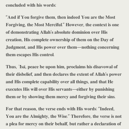
𝐜𝐨𝐧𝐜𝐥𝐮𝐝𝐞𝐝 𝐰𝐢𝐭𝐡 𝐡𝐢𝐬 𝐰𝐨𝐫𝐝𝐬:
“𝐀𝐧𝐝 𝐢𝐟 𝐘𝐨𝐮 𝐟𝐨𝐫𝐠𝐢𝐯𝐞 𝐭𝐡𝐞𝐦, 𝐭𝐡𝐞𝐧 𝐢𝐧𝐝𝐞𝐞𝐝 𝐘𝐨𝐮 𝐚𝐫𝐞 𝐭𝐡𝐞 𝐌𝐨𝐬𝐭
𝐅𝐨𝐫𝐠𝐢𝐯𝐢𝐧𝐠, 𝐭𝐡𝐞 𝐌𝐨𝐬𝐭 𝐌𝐞𝐫𝐜𝐢𝐟𝐮𝐥.” 𝐇𝐨𝐰𝐞𝐯𝐞𝐫, 𝐭𝐡𝐞 𝐜𝐨𝐧𝐭𝐞𝐱𝐭 𝐢𝐬 𝐨𝐧𝐞
𝐨𝐟 𝐝𝐞𝐦𝐨𝐧𝐬𝐭𝐫𝐚𝐭𝐢𝐧𝐠 𝐀𝐥𝐥𝐚𝐡’𝐬 𝐚𝐛𝐬𝐨𝐥𝐮𝐭𝐞 𝐝𝐨𝐦𝐢𝐧𝐢𝐨𝐧 𝐨𝐯𝐞𝐫 𝐇𝐢𝐬
𝐜𝐫𝐞𝐚𝐭𝐢𝐨𝐧, 𝐇𝐢𝐬 𝐜𝐨𝐦𝐩𝐥𝐞𝐭𝐞 𝐨𝐰𝐧𝐞𝐫𝐬𝐡𝐢𝐩 𝐨𝐟 𝐭𝐡𝐞𝐦 𝐨𝐧 𝐭𝐡𝐞 𝐃𝐚𝐲 𝐨𝐟
𝐉𝐮𝐝𝐠𝐦𝐞𝐧𝐭, 𝐚𝐧𝐝 𝐇𝐢𝐬 𝐩𝐨𝐰𝐞𝐫 𝐨𝐯𝐞𝐫 𝐭𝐡𝐞𝐦—𝐧𝐨𝐭𝐡𝐢𝐧𝐠 𝐜𝐨𝐧𝐜𝐞𝐫𝐧𝐢𝐧𝐠
𝐭𝐡𝐞𝐦 𝐞𝐬𝐜𝐚𝐩𝐞𝐬 𝐇𝐢𝐬 𝐜𝐨𝐧𝐭𝐫𝐨𝐥.
𝐓𝐡𝐮𝐬, ʿ𝐈̄𝐬𝐚̄, 𝐩𝐞𝐚𝐜𝐞 𝐛𝐞 𝐮𝐩𝐨𝐧 𝐡𝐢𝐦, 𝐩𝐫𝐨𝐜𝐥𝐚𝐢𝐦𝐬 𝐡𝐢𝐬 𝐝𝐢𝐬𝐚𝐯𝐨𝐰𝐚𝐥 𝐨𝐟
𝐭𝐡𝐞𝐢𝐫 𝐝𝐢𝐬𝐛𝐞𝐥𝐢𝐞𝐟, 𝐚𝐧𝐝 𝐭𝐡𝐞𝐧 𝐝𝐞𝐜𝐥𝐚𝐫𝐞𝐬 𝐭𝐡𝐞 𝐞𝐱𝐭𝐞𝐧𝐭 𝐨𝐟 𝐀𝐥𝐥𝐚𝐡’𝐬 𝐩𝐨𝐰𝐞𝐫
𝐚𝐧𝐝 𝐇𝐢𝐬 𝐜𝐨𝐦𝐩𝐥𝐞𝐭𝐞 𝐜𝐚𝐩𝐚𝐛𝐢𝐥𝐢𝐭𝐲 𝐨𝐯𝐞𝐫 𝐚𝐥𝐥 𝐭𝐡𝐢𝐧𝐠𝐬, 𝐚𝐧𝐝 𝐭𝐡𝐚𝐭 𝐇𝐞
𝐞𝐱𝐞𝐜𝐮𝐭𝐞𝐬 𝐇𝐢𝐬 𝐰𝐢𝐥𝐥 𝐨𝐯𝐞𝐫 𝐇𝐢𝐬 𝐬𝐞𝐫𝐯𝐚𝐧𝐭𝐬—𝐞𝐢𝐭𝐡𝐞𝐫 𝐛𝐲 𝐩𝐮𝐧𝐢𝐬𝐡𝐢𝐧𝐠
𝐭𝐡𝐞𝐦 𝐨𝐫 𝐛𝐲 𝐬𝐡𝐨𝐰𝐢𝐧𝐠 𝐭𝐡𝐞𝐦 𝐦𝐞𝐫𝐜𝐲 𝐚𝐧𝐝 𝐟𝐨𝐫𝐠𝐢𝐯𝐢𝐧𝐠 𝐭𝐡𝐞𝐢𝐫 𝐬𝐢𝐧𝐬.
𝐅𝐨𝐫 𝐭𝐡𝐚𝐭 𝐫𝐞𝐚𝐬𝐨𝐧, 𝐭𝐡𝐞 𝐯𝐞𝐫𝐬𝐞 𝐞𝐧𝐝𝐬 𝐰𝐢𝐭𝐡 𝐇𝐢𝐬 𝐰𝐨𝐫𝐝𝐬: “𝐈𝐧𝐝𝐞𝐞𝐝,
𝐘𝐨𝐮 𝐚𝐫𝐞 𝐭𝐡𝐞 𝐀𝐥𝐦𝐢𝐠𝐡𝐭𝐲, 𝐭𝐡𝐞 𝐖𝐢𝐬𝐞.” 𝐓𝐡𝐞𝐫𝐞𝐟𝐨𝐫𝐞, 𝐭𝐡𝐞 𝐯𝐞𝐫𝐬𝐞 𝐢𝐬 𝐧𝐨𝐭
𝐚 𝐩𝐥𝐞𝐚 𝐟𝐨𝐫 𝐦𝐞𝐫𝐜𝐲 𝐨𝐧 𝐭𝐡𝐞𝐢𝐫 𝐛𝐞𝐡𝐚𝐥𝐟, 𝐛𝐮𝐭 𝐫𝐚𝐭𝐡𝐞𝐫 𝐚 𝐝𝐞𝐜𝐥𝐚𝐫𝐚𝐭𝐢𝐨𝐧 𝐨𝐟