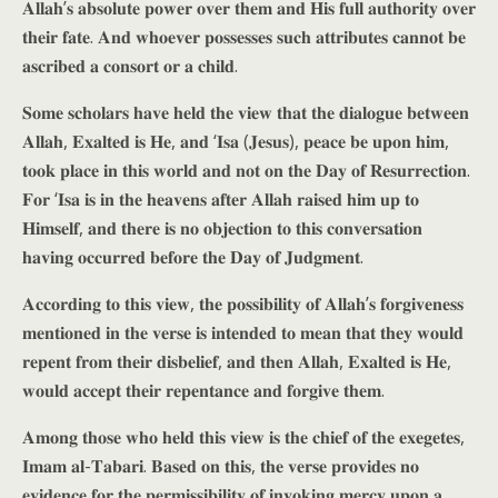
𝐀𝐥𝐥𝐚𝐡’𝐬 𝐚𝐛𝐬𝐨𝐥𝐮𝐭𝐞 𝐩𝐨𝐰𝐞𝐫 𝐨𝐯𝐞𝐫 𝐭𝐡𝐞𝐦 𝐚𝐧𝐝 𝐇𝐢𝐬 𝐟𝐮𝐥𝐥 𝐚𝐮𝐭𝐡𝐨𝐫𝐢𝐭𝐲 𝐨𝐯𝐞𝐫
𝐭𝐡𝐞𝐢𝐫 𝐟𝐚𝐭𝐞. 𝐀𝐧𝐝 𝐰𝐡𝐨𝐞𝐯𝐞𝐫 𝐩𝐨𝐬𝐬𝐞𝐬𝐬𝐞𝐬 𝐬𝐮𝐜𝐡 𝐚𝐭𝐭𝐫𝐢𝐛𝐮𝐭𝐞𝐬 𝐜𝐚𝐧𝐧𝐨𝐭 𝐛𝐞
𝐚𝐬𝐜𝐫𝐢𝐛𝐞𝐝 𝐚 𝐜𝐨𝐧𝐬𝐨𝐫𝐭 𝐨𝐫 𝐚 𝐜𝐡𝐢𝐥𝐝.
𝐒𝐨𝐦𝐞 𝐬𝐜𝐡𝐨𝐥𝐚𝐫𝐬 𝐡𝐚𝐯𝐞 𝐡𝐞𝐥𝐝 𝐭𝐡𝐞 𝐯𝐢𝐞𝐰 𝐭𝐡𝐚𝐭 𝐭𝐡𝐞 𝐝𝐢𝐚𝐥𝐨𝐠𝐮𝐞 𝐛𝐞𝐭𝐰𝐞𝐞𝐧
𝐀𝐥𝐥𝐚𝐡, 𝐄𝐱𝐚𝐥𝐭𝐞𝐝 𝐢𝐬 𝐇𝐞, 𝐚𝐧𝐝 ‘𝐈𝐬𝐚 (𝐉𝐞𝐬𝐮𝐬), 𝐩𝐞𝐚𝐜𝐞 𝐛𝐞 𝐮𝐩𝐨𝐧 𝐡𝐢𝐦,
𝐭𝐨𝐨𝐤 𝐩𝐥𝐚𝐜𝐞 𝐢𝐧 𝐭𝐡𝐢𝐬 𝐰𝐨𝐫𝐥𝐝 𝐚𝐧𝐝 𝐧𝐨𝐭 𝐨𝐧 𝐭𝐡𝐞 𝐃𝐚𝐲 𝐨𝐟 𝐑𝐞𝐬𝐮𝐫𝐫𝐞𝐜𝐭𝐢𝐨𝐧.
𝐅𝐨𝐫 ‘𝐈𝐬𝐚 𝐢𝐬 𝐢𝐧 𝐭𝐡𝐞 𝐡𝐞𝐚𝐯𝐞𝐧𝐬 𝐚𝐟𝐭𝐞𝐫 𝐀𝐥𝐥𝐚𝐡 𝐫𝐚𝐢𝐬𝐞𝐝 𝐡𝐢𝐦 𝐮𝐩 𝐭𝐨
𝐇𝐢𝐦𝐬𝐞𝐥𝐟, 𝐚𝐧𝐝 𝐭𝐡𝐞𝐫𝐞 𝐢𝐬 𝐧𝐨 𝐨𝐛𝐣𝐞𝐜𝐭𝐢𝐨𝐧 𝐭𝐨 𝐭𝐡𝐢𝐬 𝐜𝐨𝐧𝐯𝐞𝐫𝐬𝐚𝐭𝐢𝐨𝐧
𝐡𝐚𝐯𝐢𝐧𝐠 𝐨𝐜𝐜𝐮𝐫𝐫𝐞𝐝 𝐛𝐞𝐟𝐨𝐫𝐞 𝐭𝐡𝐞 𝐃𝐚𝐲 𝐨𝐟 𝐉𝐮𝐝𝐠𝐦𝐞𝐧𝐭.
𝐀𝐜𝐜𝐨𝐫𝐝𝐢𝐧𝐠 𝐭𝐨 𝐭𝐡𝐢𝐬 𝐯𝐢𝐞𝐰, 𝐭𝐡𝐞 𝐩𝐨𝐬𝐬𝐢𝐛𝐢𝐥𝐢𝐭𝐲 𝐨𝐟 𝐀𝐥𝐥𝐚𝐡’𝐬 𝐟𝐨𝐫𝐠𝐢𝐯𝐞𝐧𝐞𝐬𝐬
𝐦𝐞𝐧𝐭𝐢𝐨𝐧𝐞𝐝 𝐢𝐧 𝐭𝐡𝐞 𝐯𝐞𝐫𝐬𝐞 𝐢𝐬 𝐢𝐧𝐭𝐞𝐧𝐝𝐞𝐝 𝐭𝐨 𝐦𝐞𝐚𝐧 𝐭𝐡𝐚𝐭 𝐭𝐡𝐞𝐲 𝐰𝐨𝐮𝐥𝐝
𝐫𝐞𝐩𝐞𝐧𝐭 𝐟𝐫𝐨𝐦 𝐭𝐡𝐞𝐢𝐫 𝐝𝐢𝐬𝐛𝐞𝐥𝐢𝐞𝐟, 𝐚𝐧𝐝 𝐭𝐡𝐞𝐧 𝐀𝐥𝐥𝐚𝐡, 𝐄𝐱𝐚𝐥𝐭𝐞𝐝 𝐢𝐬 𝐇𝐞,
𝐰𝐨𝐮𝐥𝐝 𝐚𝐜𝐜𝐞𝐩𝐭 𝐭𝐡𝐞𝐢𝐫 𝐫𝐞𝐩𝐞𝐧𝐭𝐚𝐧𝐜𝐞 𝐚𝐧𝐝 𝐟𝐨𝐫𝐠𝐢𝐯𝐞 𝐭𝐡𝐞𝐦.
𝐀𝐦𝐨𝐧𝐠 𝐭𝐡𝐨𝐬𝐞 𝐰𝐡𝐨 𝐡𝐞𝐥𝐝 𝐭𝐡𝐢𝐬 𝐯𝐢𝐞𝐰 𝐢𝐬 𝐭𝐡𝐞 𝐜𝐡𝐢𝐞𝐟 𝐨𝐟 𝐭𝐡𝐞 𝐞𝐱𝐞𝐠𝐞𝐭𝐞𝐬,
𝐈𝐦𝐚𝐦 𝐚𝐥-𝐓𝐚𝐛𝐚𝐫𝐢. 𝐁𝐚𝐬𝐞𝐝 𝐨𝐧 𝐭𝐡𝐢𝐬, 𝐭𝐡𝐞 𝐯𝐞𝐫𝐬𝐞 𝐩𝐫𝐨𝐯𝐢𝐝𝐞𝐬 𝐧𝐨
𝐞𝐯𝐢𝐝𝐞𝐧𝐜𝐞 𝐟𝐨𝐫 𝐭𝐡𝐞 𝐩𝐞𝐫𝐦𝐢𝐬𝐬𝐢𝐛𝐢𝐥𝐢𝐭𝐲 𝐨𝐟 𝐢𝐧𝐯𝐨𝐤𝐢𝐧𝐠 𝐦𝐞𝐫𝐜𝐲 𝐮𝐩𝐨𝐧 𝐚