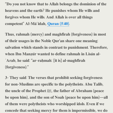
“𝐃𝐨 𝐲𝐨𝐮 𝐧𝐨𝐭 𝐤𝐧𝐨𝐰 𝐭𝐡𝐚𝐭 𝐭𝐨 𝐀𝐥𝐥𝐚𝐡 𝐛𝐞𝐥𝐨𝐧𝐠𝐬 𝐭𝐡𝐞 𝐝𝐨𝐦𝐢𝐧𝐢𝐨𝐧 𝐨𝐟 𝐭𝐡𝐞
𝐡𝐞𝐚𝐯𝐞𝐧𝐬 𝐚𝐧𝐝 𝐭𝐡𝐞 𝐞𝐚𝐫𝐭𝐡? 𝐇𝐞 𝐩𝐮𝐧𝐢𝐬𝐡𝐞𝐬 𝐰𝐡𝐨𝐦 𝐇𝐞 𝐰𝐢𝐥𝐥𝐬 𝐚𝐧𝐝
𝐟𝐨𝐫𝐠𝐢𝐯𝐞𝐬 𝐰𝐡𝐨𝐦 𝐇𝐞 𝐰𝐢𝐥𝐥𝐬. 𝐀𝐧𝐝 𝐀𝐥𝐥𝐚𝐡 𝐢𝐬 𝐨𝐯𝐞𝐫 𝐚𝐥𝐥 𝐭𝐡𝐢𝐧𝐠𝐬
𝐜𝐨𝐦𝐩𝐞𝐭𝐞𝐧𝐭” 𝐀𝐥-𝐌𝐚̄ʾ𝐢𝐝𝐚𝐡,
𝐐𝐮𝐫𝐚𝐧 (𝟓:𝟒𝟎)
.
𝐓𝐡𝐮𝐬, 𝐫𝐚𝐡𝐦𝐚𝐡 (𝐦𝐞𝐫𝐜𝐲) 𝐚𝐧𝐝 𝐦𝐚𝐠𝐡𝐟𝐢𝐫𝐚𝐡 (𝐟𝐨𝐫𝐠𝐢𝐯𝐞𝐧𝐞𝐬𝐬) 𝐢𝐧 𝐦𝐨𝐬𝐭
𝐨𝐟 𝐭𝐡𝐞𝐢𝐫 𝐮𝐬𝐚𝐠𝐞𝐬 𝐢𝐧 𝐭𝐡𝐞 𝐍𝐨𝐛𝐥𝐞 𝐐𝐮𝐫’𝐚𝐧 𝐬𝐡𝐚𝐫𝐞 𝐨𝐧𝐞 𝐦𝐞𝐚𝐧𝐢𝐧𝐠:
𝐬𝐚𝐥𝐯𝐚𝐭𝐢𝐨𝐧 𝐰𝐡𝐢𝐜𝐡 𝐬𝐭𝐚𝐧𝐝𝐬 𝐢𝐧 𝐜𝐨𝐧𝐭𝐫𝐚𝐬𝐭 𝐭𝐨 𝐩𝐮𝐧𝐢𝐬𝐡𝐦𝐞𝐧𝐭. 𝐓𝐡𝐞𝐫𝐞𝐟𝐨𝐫𝐞,
𝐰𝐡𝐞𝐧 𝐈𝐛𝐧 𝐌𝐚𝐧𝐳̣𝐮̄𝐫 𝐰𝐚𝐧𝐭𝐞𝐝 𝐭𝐨 𝐝𝐞𝐟𝐢𝐧𝐞 𝐫𝐚𝐡𝐦𝐚𝐡 𝐢𝐧 𝐋𝐢𝐬𝐚̄𝐧 𝐚𝐥-
ʿ𝐀𝐫𝐚𝐛, 𝐡𝐞 𝐬𝐚𝐢𝐝: “𝐚𝐫-𝐫𝐚𝐡̣𝐦𝐚𝐡: [𝐢𝐭 𝐢𝐬] 𝐚𝐥-𝐦𝐚𝐠𝐡𝐟𝐢𝐫𝐚𝐡
(𝐟𝐨𝐫𝐠𝐢𝐯𝐞𝐧𝐞𝐬𝐬).”
𝟑- 𝐓𝐡𝐞𝐲 𝐬𝐚𝐢𝐝: 𝐓𝐡𝐞 𝐯𝐞𝐫𝐬𝐞𝐬 𝐭𝐡𝐚𝐭 𝐩𝐫𝐨𝐡𝐢𝐛𝐢𝐭 𝐬𝐞𝐞𝐤𝐢𝐧𝐠 𝐟𝐨𝐫𝐠𝐢𝐯𝐞𝐧𝐞𝐬𝐬
𝐟𝐨𝐫 𝐧𝐨𝐧-𝐌𝐮𝐬𝐥𝐢𝐦𝐬 𝐚𝐫𝐞 𝐬𝐩𝐞𝐜𝐢𝐟𝐢𝐜 𝐭𝐨 𝐭𝐡𝐞 𝐩𝐨𝐥𝐲𝐭𝐡𝐞𝐢𝐬𝐭𝐬. 𝐀𝐛𝐮 𝐓𝐚𝐥𝐢𝐛,
𝐭𝐡𝐞 𝐮𝐧𝐜𝐥𝐞 𝐨𝐟 𝐭𝐡𝐞 𝐏𝐫𝐨𝐩𝐡𝐞𝐭 ﷺ, 𝐭𝐡𝐞 𝐟𝐚𝐭𝐡𝐞𝐫 𝐨𝐟 𝐀𝐛𝐫𝐚𝐡𝐚𝐦 (𝐩𝐞𝐚𝐜𝐞
𝐛𝐞 𝐮𝐩𝐨𝐧 𝐡𝐢𝐦), 𝐚𝐧𝐝 𝐭𝐡𝐞 𝐬𝐨𝐧 𝐨𝐟 𝐍𝐨𝐚𝐡 (𝐩𝐞𝐚𝐜𝐞 𝐛𝐞 𝐮𝐩𝐨𝐧 𝐡𝐢𝐦)—𝐚𝐥𝐥
𝐨𝐟 𝐭𝐡𝐞𝐦 𝐰𝐞𝐫𝐞 𝐩𝐨𝐥𝐲𝐭𝐡𝐞𝐢𝐬𝐭𝐬 𝐰𝐡𝐨 𝐰𝐨𝐫𝐬𝐡𝐢𝐩𝐩𝐞𝐝 𝐢𝐝𝐨𝐥𝐬. 𝐄𝐯𝐞𝐧 𝐢𝐟 𝐰𝐞
𝐜𝐨𝐧𝐜𝐞𝐝𝐞 𝐭𝐡𝐚𝐭 𝐬𝐞𝐞𝐤𝐢𝐧𝐠 𝐦𝐞𝐫𝐜𝐲 𝐟𝐨𝐫 𝐭𝐡𝐞𝐦 𝐢𝐬 𝐢𝐦𝐩𝐞𝐫𝐦𝐢𝐬𝐬𝐢𝐛𝐥𝐞, 𝐰𝐞 𝐝𝐨