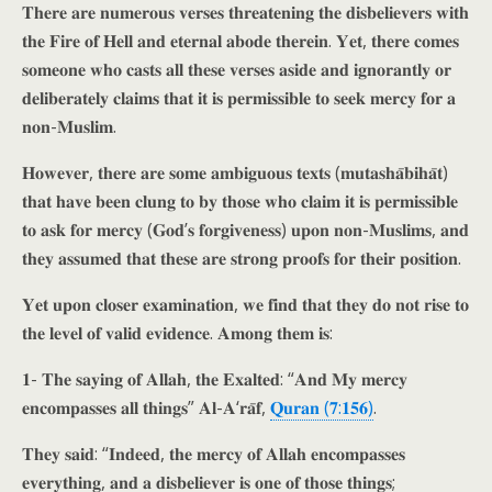
𝐓𝐡𝐞𝐫𝐞 𝐚𝐫𝐞 𝐧𝐮𝐦𝐞𝐫𝐨𝐮𝐬 𝐯𝐞𝐫𝐬𝐞𝐬 𝐭𝐡𝐫𝐞𝐚𝐭𝐞𝐧𝐢𝐧𝐠 𝐭𝐡𝐞 𝐝𝐢𝐬𝐛𝐞𝐥𝐢𝐞𝐯𝐞𝐫𝐬 𝐰𝐢𝐭𝐡
𝐭𝐡𝐞 𝐅𝐢𝐫𝐞 𝐨𝐟 𝐇𝐞𝐥𝐥 𝐚𝐧𝐝 𝐞𝐭𝐞𝐫𝐧𝐚𝐥 𝐚𝐛𝐨𝐝𝐞 𝐭𝐡𝐞𝐫𝐞𝐢𝐧. 𝐘𝐞𝐭, 𝐭𝐡𝐞𝐫𝐞 𝐜𝐨𝐦𝐞𝐬
𝐬𝐨𝐦𝐞𝐨𝐧𝐞 𝐰𝐡𝐨 𝐜𝐚𝐬𝐭𝐬 𝐚𝐥𝐥 𝐭𝐡𝐞𝐬𝐞 𝐯𝐞𝐫𝐬𝐞𝐬 𝐚𝐬𝐢𝐝𝐞 𝐚𝐧𝐝 𝐢𝐠𝐧𝐨𝐫𝐚𝐧𝐭𝐥𝐲 𝐨𝐫
𝐝𝐞𝐥𝐢𝐛𝐞𝐫𝐚𝐭𝐞𝐥𝐲 𝐜𝐥𝐚𝐢𝐦𝐬 𝐭𝐡𝐚𝐭 𝐢𝐭 𝐢𝐬 𝐩𝐞𝐫𝐦𝐢𝐬𝐬𝐢𝐛𝐥𝐞 𝐭𝐨 𝐬𝐞𝐞𝐤 𝐦𝐞𝐫𝐜𝐲 𝐟𝐨𝐫 𝐚
𝐧𝐨𝐧-𝐌𝐮𝐬𝐥𝐢𝐦.
𝐇𝐨𝐰𝐞𝐯𝐞𝐫, 𝐭𝐡𝐞𝐫𝐞 𝐚𝐫𝐞 𝐬𝐨𝐦𝐞 𝐚𝐦𝐛𝐢𝐠𝐮𝐨𝐮𝐬 𝐭𝐞𝐱𝐭𝐬 (𝐦𝐮𝐭𝐚𝐬𝐡𝐚̄𝐛𝐢𝐡𝐚̄𝐭)
𝐭𝐡𝐚𝐭 𝐡𝐚𝐯𝐞 𝐛𝐞𝐞𝐧 𝐜𝐥𝐮𝐧𝐠 𝐭𝐨 𝐛𝐲 𝐭𝐡𝐨𝐬𝐞 𝐰𝐡𝐨 𝐜𝐥𝐚𝐢𝐦 𝐢𝐭 𝐢𝐬 𝐩𝐞𝐫𝐦𝐢𝐬𝐬𝐢𝐛𝐥𝐞
𝐭𝐨 𝐚𝐬𝐤 𝐟𝐨𝐫 𝐦𝐞𝐫𝐜𝐲 (𝐆𝐨𝐝’𝐬 𝐟𝐨𝐫𝐠𝐢𝐯𝐞𝐧𝐞𝐬𝐬) 𝐮𝐩𝐨𝐧 𝐧𝐨𝐧-𝐌𝐮𝐬𝐥𝐢𝐦𝐬, 𝐚𝐧𝐝
𝐭𝐡𝐞𝐲 𝐚𝐬𝐬𝐮𝐦𝐞𝐝 𝐭𝐡𝐚𝐭 𝐭𝐡𝐞𝐬𝐞 𝐚𝐫𝐞 𝐬𝐭𝐫𝐨𝐧𝐠 𝐩𝐫𝐨𝐨𝐟𝐬 𝐟𝐨𝐫 𝐭𝐡𝐞𝐢𝐫 𝐩𝐨𝐬𝐢𝐭𝐢𝐨𝐧.
𝐘𝐞𝐭 𝐮𝐩𝐨𝐧 𝐜𝐥𝐨𝐬𝐞𝐫 𝐞𝐱𝐚𝐦𝐢𝐧𝐚𝐭𝐢𝐨𝐧, 𝐰𝐞 𝐟𝐢𝐧𝐝 𝐭𝐡𝐚𝐭 𝐭𝐡𝐞𝐲 𝐝𝐨 𝐧𝐨𝐭 𝐫𝐢𝐬𝐞 𝐭𝐨
𝐭𝐡𝐞 𝐥𝐞𝐯𝐞𝐥 𝐨𝐟 𝐯𝐚𝐥𝐢𝐝 𝐞𝐯𝐢𝐝𝐞𝐧𝐜𝐞. 𝐀𝐦𝐨𝐧𝐠 𝐭𝐡𝐞𝐦 𝐢𝐬:
𝟏- 𝐓𝐡𝐞 𝐬𝐚𝐲𝐢𝐧𝐠 𝐨𝐟 𝐀𝐥𝐥𝐚𝐡, 𝐭𝐡𝐞 𝐄𝐱𝐚𝐥𝐭𝐞𝐝: “𝐀𝐧𝐝 𝐌𝐲 𝐦𝐞𝐫𝐜𝐲
𝐞𝐧𝐜𝐨𝐦𝐩𝐚𝐬𝐬𝐞𝐬 𝐚𝐥𝐥 𝐭𝐡𝐢𝐧𝐠𝐬” 𝐀𝐥-𝐀‘𝐫𝐚̄𝐟,
𝐐𝐮𝐫𝐚𝐧 (𝟕:𝟏𝟓𝟔)
.
𝐓𝐡𝐞𝐲 𝐬𝐚𝐢𝐝: “𝐈𝐧𝐝𝐞𝐞𝐝, 𝐭𝐡𝐞 𝐦𝐞𝐫𝐜𝐲 𝐨𝐟 𝐀𝐥𝐥𝐚𝐡 𝐞𝐧𝐜𝐨𝐦𝐩𝐚𝐬𝐬𝐞𝐬
𝐞𝐯𝐞𝐫𝐲𝐭𝐡𝐢𝐧𝐠, 𝐚𝐧𝐝 𝐚 𝐝𝐢𝐬𝐛𝐞𝐥𝐢𝐞𝐯𝐞𝐫 𝐢𝐬 𝐨𝐧𝐞 𝐨𝐟 𝐭𝐡𝐨𝐬𝐞 𝐭𝐡𝐢𝐧𝐠𝐬;