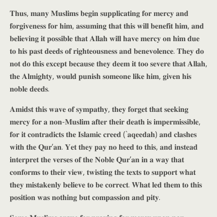
𝐓𝐡𝐮𝐬, 𝐦𝐚𝐧𝐲 𝐌𝐮𝐬𝐥𝐢𝐦𝐬 𝐛𝐞𝐠𝐢𝐧 𝐬𝐮𝐩𝐩𝐥𝐢𝐜𝐚𝐭𝐢𝐧𝐠 𝐟𝐨𝐫 𝐦𝐞𝐫𝐜𝐲 𝐚𝐧𝐝
𝐟𝐨𝐫𝐠𝐢𝐯𝐞𝐧𝐞𝐬𝐬 𝐟𝐨𝐫 𝐡𝐢𝐦, 𝐚𝐬𝐬𝐮𝐦𝐢𝐧𝐠 𝐭𝐡𝐚𝐭 𝐭𝐡𝐢𝐬 𝐰𝐢𝐥𝐥 𝐛𝐞𝐧𝐞𝐟𝐢𝐭 𝐡𝐢𝐦, 𝐚𝐧𝐝
𝐛𝐞𝐥𝐢𝐞𝐯𝐢𝐧𝐠 𝐢𝐭 𝐩𝐨𝐬𝐬𝐢𝐛𝐥𝐞 𝐭𝐡𝐚𝐭 𝐀𝐥𝐥𝐚𝐡 𝐰𝐢𝐥𝐥 𝐡𝐚𝐯𝐞 𝐦𝐞𝐫𝐜𝐲 𝐨𝐧 𝐡𝐢𝐦 𝐝𝐮𝐞
𝐭𝐨 𝐡𝐢𝐬 𝐩𝐚𝐬𝐭 𝐝𝐞𝐞𝐝𝐬 𝐨𝐟 𝐫𝐢𝐠𝐡𝐭𝐞𝐨𝐮𝐬𝐧𝐞𝐬𝐬 𝐚𝐧𝐝 𝐛𝐞𝐧𝐞𝐯𝐨𝐥𝐞𝐧𝐜𝐞. 𝐓𝐡𝐞𝐲 𝐝𝐨
𝐧𝐨𝐭 𝐝𝐨 𝐭𝐡𝐢𝐬 𝐞𝐱𝐜𝐞𝐩𝐭 𝐛𝐞𝐜𝐚𝐮𝐬𝐞 𝐭𝐡𝐞𝐲 𝐝𝐞𝐞𝐦 𝐢𝐭 𝐭𝐨𝐨 𝐬𝐞𝐯𝐞𝐫𝐞 𝐭𝐡𝐚𝐭 𝐀𝐥𝐥𝐚𝐡,
𝐭𝐡𝐞 𝐀𝐥𝐦𝐢𝐠𝐡𝐭𝐲, 𝐰𝐨𝐮𝐥𝐝 𝐩𝐮𝐧𝐢𝐬𝐡 𝐬𝐨𝐦𝐞𝐨𝐧𝐞 𝐥𝐢𝐤𝐞 𝐡𝐢𝐦, 𝐠𝐢𝐯𝐞𝐧 𝐡𝐢𝐬
𝐧𝐨𝐛𝐥𝐞 𝐝𝐞𝐞𝐝𝐬.
𝐀𝐦𝐢𝐝𝐬𝐭 𝐭𝐡𝐢𝐬 𝐰𝐚𝐯𝐞 𝐨𝐟 𝐬𝐲𝐦𝐩𝐚𝐭𝐡𝐲, 𝐭𝐡𝐞𝐲 𝐟𝐨𝐫𝐠𝐞𝐭 𝐭𝐡𝐚𝐭 𝐬𝐞𝐞𝐤𝐢𝐧𝐠
𝐦𝐞𝐫𝐜𝐲 𝐟𝐨𝐫 𝐚 𝐧𝐨𝐧-𝐌𝐮𝐬𝐥𝐢𝐦 𝐚𝐟𝐭𝐞𝐫 𝐭𝐡𝐞𝐢𝐫 𝐝𝐞𝐚𝐭𝐡 𝐢𝐬 𝐢𝐦𝐩𝐞𝐫𝐦𝐢𝐬𝐬𝐢𝐛𝐥𝐞,
𝐟𝐨𝐫 𝐢𝐭 𝐜𝐨𝐧𝐭𝐫𝐚𝐝𝐢𝐜𝐭𝐬 𝐭𝐡𝐞 𝐈𝐬𝐥𝐚𝐦𝐢𝐜 𝐜𝐫𝐞𝐞𝐝 (`𝐚𝐪𝐞𝐞𝐝𝐚𝐡) 𝐚𝐧𝐝 𝐜𝐥𝐚𝐬𝐡𝐞𝐬
𝐰𝐢𝐭𝐡 𝐭𝐡𝐞 𝐐𝐮𝐫’𝐚𝐧. 𝐘𝐞𝐭 𝐭𝐡𝐞𝐲 𝐩𝐚𝐲 𝐧𝐨 𝐡𝐞𝐞𝐝 𝐭𝐨 𝐭𝐡𝐢𝐬, 𝐚𝐧𝐝 𝐢𝐧𝐬𝐭𝐞𝐚𝐝
𝐢𝐧𝐭𝐞𝐫𝐩𝐫𝐞𝐭 𝐭𝐡𝐞 𝐯𝐞𝐫𝐬𝐞𝐬 𝐨𝐟 𝐭𝐡𝐞 𝐍𝐨𝐛𝐥𝐞 𝐐𝐮𝐫’𝐚𝐧 𝐢𝐧 𝐚 𝐰𝐚𝐲 𝐭𝐡𝐚𝐭
𝐜𝐨𝐧𝐟𝐨𝐫𝐦𝐬 𝐭𝐨 𝐭𝐡𝐞𝐢𝐫 𝐯𝐢𝐞𝐰, 𝐭𝐰𝐢𝐬𝐭𝐢𝐧𝐠 𝐭𝐡𝐞 𝐭𝐞𝐱𝐭𝐬 𝐭𝐨 𝐬𝐮𝐩𝐩𝐨𝐫𝐭 𝐰𝐡𝐚𝐭
𝐭𝐡𝐞𝐲 𝐦𝐢𝐬𝐭𝐚𝐤𝐞𝐧𝐥𝐲 𝐛𝐞𝐥𝐢𝐞𝐯𝐞 𝐭𝐨 𝐛𝐞 𝐜𝐨𝐫𝐫𝐞𝐜𝐭. 𝐖𝐡𝐚𝐭 𝐥𝐞𝐝 𝐭𝐡𝐞𝐦 𝐭𝐨 𝐭𝐡𝐢𝐬
𝐩𝐨𝐬𝐢𝐭𝐢𝐨𝐧 𝐰𝐚𝐬 𝐧𝐨𝐭𝐡𝐢𝐧𝐠 𝐛𝐮𝐭 𝐜𝐨𝐦𝐩𝐚𝐬𝐬𝐢𝐨𝐧 𝐚𝐧𝐝 𝐩𝐢𝐭𝐲.