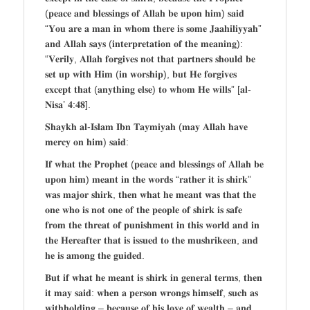
(𝐩𝐞𝐚𝐜𝐞 𝐚𝐧𝐝 𝐛𝐥𝐞𝐬𝐬𝐢𝐧𝐠𝐬 𝐨𝐟 𝐀𝐥𝐥𝐚𝐡 𝐛𝐞 𝐮𝐩𝐨𝐧 𝐡𝐢𝐦) 𝐬𝐚𝐢𝐝
“𝐘𝐨𝐮 𝐚𝐫𝐞 𝐚 𝐦𝐚𝐧 𝐢𝐧 𝐰𝐡𝐨𝐦 𝐭𝐡𝐞𝐫𝐞 𝐢𝐬 𝐬𝐨𝐦𝐞 𝐉𝐚𝐚𝐡𝐢𝐥𝐢𝐲𝐲𝐚𝐡”
𝐚𝐧𝐝 𝐀𝐥𝐥𝐚𝐡 𝐬𝐚𝐲𝐬 (𝐢𝐧𝐭𝐞𝐫𝐩𝐫𝐞𝐭𝐚𝐭𝐢𝐨𝐧 𝐨𝐟 𝐭𝐡𝐞 𝐦𝐞𝐚𝐧𝐢𝐧𝐠):
“𝐕𝐞𝐫𝐢𝐥𝐲, 𝐀𝐥𝐥𝐚𝐡 𝐟𝐨𝐫𝐠𝐢𝐯𝐞𝐬 𝐧𝐨𝐭 𝐭𝐡𝐚𝐭 𝐩𝐚𝐫𝐭𝐧𝐞𝐫𝐬 𝐬𝐡𝐨𝐮𝐥𝐝 𝐛𝐞
𝐬𝐞𝐭 𝐮𝐩 𝐰𝐢𝐭𝐡 𝐇𝐢𝐦 (𝐢𝐧 𝐰𝐨𝐫𝐬𝐡𝐢𝐩), 𝐛𝐮𝐭 𝐇𝐞 𝐟𝐨𝐫𝐠𝐢𝐯𝐞𝐬
𝐞𝐱𝐜𝐞𝐩𝐭 𝐭𝐡𝐚𝐭 (𝐚𝐧𝐲𝐭𝐡𝐢𝐧𝐠 𝐞𝐥𝐬𝐞) 𝐭𝐨 𝐰𝐡𝐨𝐦 𝐇𝐞 𝐰𝐢𝐥𝐥𝐬” [𝐚𝐥-
𝐍𝐢𝐬𝐚’ 𝟒:𝟒𝟖].
𝐒𝐡𝐚𝐲𝐤𝐡 𝐚𝐥-𝐈𝐬𝐥𝐚𝐦 𝐈𝐛𝐧 𝐓𝐚𝐲𝐦𝐢𝐲𝐚𝐡 (𝐦𝐚𝐲 𝐀𝐥𝐥𝐚𝐡 𝐡𝐚𝐯𝐞
𝐦𝐞𝐫𝐜𝐲 𝐨𝐧 𝐡𝐢𝐦) 𝐬𝐚𝐢𝐝:
𝐈𝐟 𝐰𝐡𝐚𝐭 𝐭𝐡𝐞 𝐏𝐫𝐨𝐩𝐡𝐞𝐭 (𝐩𝐞𝐚𝐜𝐞 𝐚𝐧𝐝 𝐛𝐥𝐞𝐬𝐬𝐢𝐧𝐠𝐬 𝐨𝐟 𝐀𝐥𝐥𝐚𝐡 𝐛𝐞
𝐮𝐩𝐨𝐧 𝐡𝐢𝐦) 𝐦𝐞𝐚𝐧𝐭 𝐢𝐧 𝐭𝐡𝐞 𝐰𝐨𝐫𝐝𝐬 “𝐫𝐚𝐭𝐡𝐞𝐫 𝐢𝐭 𝐢𝐬 𝐬𝐡𝐢𝐫𝐤”
𝐰𝐚𝐬 𝐦𝐚𝐣𝐨𝐫 𝐬𝐡𝐢𝐫𝐤, 𝐭𝐡𝐞𝐧 𝐰𝐡𝐚𝐭 𝐡𝐞 𝐦𝐞𝐚𝐧𝐭 𝐰𝐚𝐬 𝐭𝐡𝐚𝐭 𝐭𝐡𝐞
𝐨𝐧𝐞 𝐰𝐡𝐨 𝐢𝐬 𝐧𝐨𝐭 𝐨𝐧𝐞 𝐨𝐟 𝐭𝐡𝐞 𝐩𝐞𝐨𝐩𝐥𝐞 𝐨𝐟 𝐬𝐡𝐢𝐫𝐤 𝐢𝐬 𝐬𝐚𝐟𝐞
𝐟𝐫𝐨𝐦 𝐭𝐡𝐞 𝐭𝐡𝐫𝐞𝐚𝐭 𝐨𝐟 𝐩𝐮𝐧𝐢𝐬𝐡𝐦𝐞𝐧𝐭 𝐢𝐧 𝐭𝐡𝐢𝐬 𝐰𝐨𝐫𝐥𝐝 𝐚𝐧𝐝 𝐢𝐧
𝐭𝐡𝐞 𝐇𝐞𝐫𝐞𝐚𝐟𝐭𝐞𝐫 𝐭𝐡𝐚𝐭 𝐢𝐬 𝐢𝐬𝐬𝐮𝐞𝐝 𝐭𝐨 𝐭𝐡𝐞 𝐦𝐮𝐬𝐡𝐫𝐢𝐤𝐞𝐞𝐧, 𝐚𝐧𝐝
𝐡𝐞 𝐢𝐬 𝐚𝐦𝐨𝐧𝐠 𝐭𝐡𝐞 𝐠𝐮𝐢𝐝𝐞𝐝.
𝐁𝐮𝐭 𝐢𝐟 𝐰𝐡𝐚𝐭 𝐡𝐞 𝐦𝐞𝐚𝐧𝐭 𝐢𝐬 𝐬𝐡𝐢𝐫𝐤 𝐢𝐧 𝐠𝐞𝐧𝐞𝐫𝐚𝐥 𝐭𝐞𝐫𝐦𝐬, 𝐭𝐡𝐞𝐧
𝐢𝐭 𝐦𝐚𝐲 𝐬𝐚𝐢𝐝: 𝐰𝐡𝐞𝐧 𝐚 𝐩𝐞𝐫𝐬𝐨𝐧 𝐰𝐫𝐨𝐧𝐠𝐬 𝐡𝐢𝐦𝐬𝐞𝐥𝐟, 𝐬𝐮𝐜𝐡 𝐚𝐬
𝐰𝐢𝐭𝐡𝐡𝐨𝐥𝐝𝐢𝐧𝐠 – 𝐛𝐞𝐜𝐚𝐮𝐬𝐞 𝐨𝐟 𝐡𝐢𝐬 𝐥𝐨𝐯𝐞 𝐨𝐟 𝐰𝐞𝐚𝐥𝐭𝐡 – 𝐚𝐧𝐝