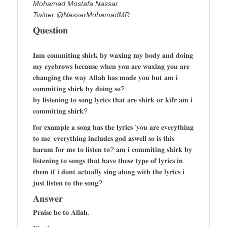
Mohamad Mostafa Nassar
Twitter:@NassarMohamadMR
𝐐𝐮𝐞𝐬𝐭𝐢𝐨𝐧
𝐈𝐚𝐦 𝐜𝐨𝐦𝐦𝐢𝐭𝐢𝐧𝐠 𝐬𝐡𝐢𝐫𝐤 𝐛𝐲 𝐰𝐚𝐱𝐢𝐧𝐠 𝐦𝐲 𝐛𝐨𝐝𝐲 𝐚𝐧𝐝 𝐝𝐨𝐢𝐧𝐠
𝐦𝐲 𝐞𝐲𝐞𝐛𝐫𝐨𝐰𝐬 𝐛𝐞𝐜𝐚𝐮𝐬𝐞 𝐰𝐡𝐞𝐧 𝐲𝐨𝐮 𝐚𝐫𝐞 𝐰𝐚𝐱𝐢𝐧𝐠 𝐲𝐨𝐮 𝐚𝐫𝐞
𝐜𝐡𝐚𝐧𝐠𝐢𝐧𝐠 𝐭𝐡𝐞 𝐰𝐚𝐲 𝐀𝐥𝐥𝐚𝐡 𝐡𝐚𝐬 𝐦𝐚𝐝𝐞 𝐲𝐨𝐮 𝐛𝐮𝐭 𝐚𝐦 𝐢
𝐜𝐨𝐦𝐦𝐢𝐭𝐢𝐧𝐠 𝐬𝐡𝐢𝐫𝐤 𝐛𝐲 𝐝𝐨𝐢𝐧𝐠 𝐬𝐨?
𝐛𝐲 𝐥𝐢𝐬𝐭𝐞𝐧𝐢𝐧𝐠 𝐭𝐨 𝐬𝐨𝐧𝐠 𝐥𝐲𝐫𝐢𝐜𝐬 𝐭𝐡𝐚𝐭 𝐚𝐫𝐞 𝐬𝐡𝐢𝐫𝐤 𝐨𝐫 𝐤𝐢𝐟𝐫 𝐚𝐦 𝐢
𝐜𝐨𝐦𝐦𝐢𝐭𝐢𝐧𝐠 𝐬𝐡𝐢𝐫𝐤?
𝐟𝐨𝐫 𝐞𝐱𝐚𝐦𝐩𝐥𝐞 𝐚 𝐬𝐨𝐧𝐠 𝐡𝐚𝐬 𝐭𝐡𝐞 𝐥𝐲𝐫𝐢𝐜𝐬 ‘𝐲𝐨𝐮 𝐚𝐫𝐞 𝐞𝐯𝐞𝐫𝐲𝐭𝐡𝐢𝐧𝐠
𝐭𝐨 𝐦𝐞’ 𝐞𝐯𝐞𝐫𝐲𝐭𝐡𝐢𝐧𝐠 𝐢𝐧𝐜𝐥𝐮𝐝𝐞𝐬 𝐠𝐨𝐝 𝐚𝐬𝐰𝐞𝐥𝐥 𝐬𝐨 𝐢𝐬 𝐭𝐡𝐢𝐬
𝐡𝐚𝐫𝐚𝐦 𝐟𝐨𝐫 𝐦𝐞 𝐭𝐨 𝐥𝐢𝐬𝐭𝐞𝐧 𝐭𝐨? 𝐚𝐦 𝐢 𝐜𝐨𝐦𝐦𝐢𝐭𝐢𝐧𝐠 𝐬𝐡𝐢𝐫𝐤 𝐛𝐲
𝐥𝐢𝐬𝐭𝐞𝐧𝐢𝐧𝐠 𝐭𝐨 𝐬𝐨𝐧𝐠𝐬 𝐭𝐡𝐚𝐭 𝐡𝐚𝐯𝐞 𝐭𝐡𝐞𝐬𝐞 𝐭𝐲𝐩𝐞 𝐨𝐟 𝐥𝐲𝐫𝐢𝐜𝐬 𝐢𝐧
𝐭𝐡𝐞𝐦 𝐢𝐟 𝐢 𝐝𝐨𝐧𝐭 𝐚𝐜𝐭𝐮𝐚𝐥𝐥𝐲 𝐬𝐢𝐧𝐠 𝐚𝐥𝐨𝐧𝐠 𝐰𝐢𝐭𝐡 𝐭𝐡𝐞 𝐥𝐲𝐫𝐢𝐜𝐬 𝐢
𝐣𝐮𝐬𝐭 𝐥𝐢𝐬𝐭𝐞𝐧 𝐭𝐨 𝐭𝐡𝐞 𝐬𝐨𝐧𝐠?
𝐀𝐧𝐬𝐰𝐞𝐫
𝐏𝐫𝐚𝐢𝐬𝐞 𝐛𝐞 𝐭𝐨 𝐀𝐥𝐥𝐚𝐡.