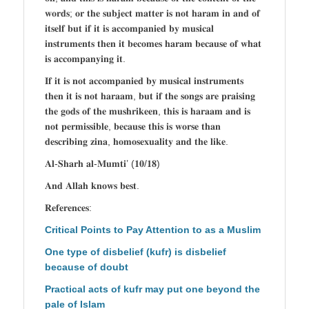
𝐰𝐨𝐫𝐝𝐬; 𝐨𝐫 𝐭𝐡𝐞 𝐬𝐮𝐛𝐣𝐞𝐜𝐭 𝐦𝐚𝐭𝐭𝐞𝐫 𝐢𝐬 𝐧𝐨𝐭 𝐡𝐚𝐫𝐚𝐦 𝐢𝐧 𝐚𝐧𝐝 𝐨𝐟
𝐢𝐭𝐬𝐞𝐥𝐟 𝐛𝐮𝐭 𝐢𝐟 𝐢𝐭 𝐢𝐬 𝐚𝐜𝐜𝐨𝐦𝐩𝐚𝐧𝐢𝐞𝐝 𝐛𝐲 𝐦𝐮𝐬𝐢𝐜𝐚𝐥
𝐢𝐧𝐬𝐭𝐫𝐮𝐦𝐞𝐧𝐭𝐬 𝐭𝐡𝐞𝐧 𝐢𝐭 𝐛𝐞𝐜𝐨𝐦𝐞𝐬 𝐡𝐚𝐫𝐚𝐦 𝐛𝐞𝐜𝐚𝐮𝐬𝐞 𝐨𝐟 𝐰𝐡𝐚𝐭
𝐢𝐬 𝐚𝐜𝐜𝐨𝐦𝐩𝐚𝐧𝐲𝐢𝐧𝐠 𝐢𝐭.
𝐈𝐟 𝐢𝐭 𝐢𝐬 𝐧𝐨𝐭 𝐚𝐜𝐜𝐨𝐦𝐩𝐚𝐧𝐢𝐞𝐝 𝐛𝐲 𝐦𝐮𝐬𝐢𝐜𝐚𝐥 𝐢𝐧𝐬𝐭𝐫𝐮𝐦𝐞𝐧𝐭𝐬
𝐭𝐡𝐞𝐧 𝐢𝐭 𝐢𝐬 𝐧𝐨𝐭 𝐡𝐚𝐫𝐚𝐚𝐦, 𝐛𝐮𝐭 𝐢𝐟 𝐭𝐡𝐞 𝐬𝐨𝐧𝐠𝐬 𝐚𝐫𝐞 𝐩𝐫𝐚𝐢𝐬𝐢𝐧𝐠
𝐭𝐡𝐞 𝐠𝐨𝐝𝐬 𝐨𝐟 𝐭𝐡𝐞 𝐦𝐮𝐬𝐡𝐫𝐢𝐤𝐞𝐞𝐧, 𝐭𝐡𝐢𝐬 𝐢𝐬 𝐡𝐚𝐫𝐚𝐚𝐦 𝐚𝐧𝐝 𝐢𝐬
𝐧𝐨𝐭 𝐩𝐞𝐫𝐦𝐢𝐬𝐬𝐢𝐛𝐥𝐞, 𝐛𝐞𝐜𝐚𝐮𝐬𝐞 𝐭𝐡𝐢𝐬 𝐢𝐬 𝐰𝐨𝐫𝐬𝐞 𝐭𝐡𝐚𝐧
𝐝𝐞𝐬𝐜𝐫𝐢𝐛𝐢𝐧𝐠 𝐳𝐢𝐧𝐚, 𝐡𝐨𝐦𝐨𝐬𝐞𝐱𝐮𝐚𝐥𝐢𝐭𝐲 𝐚𝐧𝐝 𝐭𝐡𝐞 𝐥𝐢𝐤𝐞.
𝐀𝐥-𝐒𝐡𝐚𝐫𝐡 𝐚𝐥-𝐌𝐮𝐦𝐭𝐢’ (𝟏𝟎/𝟏𝟖)
𝐀𝐧𝐝 𝐀𝐥𝐥𝐚𝐡 𝐤𝐧𝐨𝐰𝐬 𝐛𝐞𝐬𝐭.
𝐑𝐞𝐟𝐞𝐫𝐞𝐧𝐜𝐞𝐬:
Critical Points to Pay Attention to as a Muslim
One type of disbelief (kufr) is disbelief
because of doubt
Practical acts of kufr may put one beyond the
pale of Islam