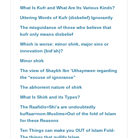
What Is Kufr and What Are Its Various Kinds?
Uttering Words of Kufr (disbelief) Ignorantly
The misguidance of those who believe that
kufr only means disbelief
Which is worse: minor shirk, major sins or
innovation (bid‘ah)?
Minor shirk
The view of Shaykh Ibn ‘Uthaymeen regarding
the “excuse of ignorance”
The abhorrent nature of shirk
What Is Shirk and its Types?
The Raafidis=Shi’a are undoubtedly
kuffaar=non-Muslims=Out of the fold of Islam
for these Reasons
Ten Things can make you OUT of Islam Fold-
The things that nullify Islam.