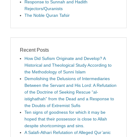
Response to Sunnah and Hadith
Rejectors/Quranists
The Noble Quran Tafsir
Recent Posts
How Did Sufism Originate and Develop? A
Historical and Theological Study According to
the Methodology of Sunni Islam
Demolishing the Delusions of Intermediaries
Between the Servant and His Lord: A Refutation
of the Doctrine of Seeking Rescue “al-
istighathah” from the Dead and a Response to
the Doubts of Extremist Sufis
Ten signs of goodness for which it may be
hoped that their possessor is close to Allah
despite shortcomings and sins.
A Salafi-Athari Refutation of Alleged Qur’anic