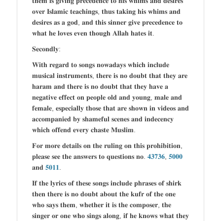
𝐭𝐡𝐞𝐦 𝐢𝐬 𝐠𝐢𝐯𝐢𝐧𝐠 𝐩𝐫𝐞𝐜𝐞𝐝𝐞𝐧𝐜𝐞 𝐭𝐨 𝐡𝐢𝐬 𝐰𝐡𝐢𝐦𝐬 𝐚𝐧𝐝 𝐝𝐞𝐬𝐢𝐫𝐞𝐬
𝐨𝐯𝐞𝐫 𝐈𝐬𝐥𝐚𝐦𝐢𝐜 𝐭𝐞𝐚𝐜𝐡𝐢𝐧𝐠𝐬, 𝐭𝐡𝐮𝐬 𝐭𝐚𝐤𝐢𝐧𝐠 𝐡𝐢𝐬 𝐰𝐡𝐢𝐦𝐬 𝐚𝐧𝐝
𝐝𝐞𝐬𝐢𝐫𝐞𝐬 𝐚𝐬 𝐚 𝐠𝐨𝐝, 𝐚𝐧𝐝 𝐭𝐡𝐢𝐬 𝐬𝐢𝐧𝐧𝐞𝐫 𝐠𝐢𝐯𝐞 𝐩𝐫𝐞𝐜𝐞𝐝𝐞𝐧𝐜𝐞 𝐭𝐨
𝐰𝐡𝐚𝐭 𝐡𝐞 𝐥𝐨𝐯𝐞𝐬 𝐞𝐯𝐞𝐧 𝐭𝐡𝐨𝐮𝐠𝐡 𝐀𝐥𝐥𝐚𝐡 𝐡𝐚𝐭𝐞𝐬 𝐢𝐭.
𝐒𝐞𝐜𝐨𝐧𝐝𝐥𝐲:
𝐖𝐢𝐭𝐡 𝐫𝐞𝐠𝐚𝐫𝐝 𝐭𝐨 𝐬𝐨𝐧𝐠𝐬 𝐧𝐨𝐰𝐚𝐝𝐚𝐲𝐬 𝐰𝐡𝐢𝐜𝐡 𝐢𝐧𝐜𝐥𝐮𝐝𝐞
𝐦𝐮𝐬𝐢𝐜𝐚𝐥 𝐢𝐧𝐬𝐭𝐫𝐮𝐦𝐞𝐧𝐭𝐬, 𝐭𝐡𝐞𝐫𝐞 𝐢𝐬 𝐧𝐨 𝐝𝐨𝐮𝐛𝐭 𝐭𝐡𝐚𝐭 𝐭𝐡𝐞𝐲 𝐚𝐫𝐞
𝐡𝐚𝐫𝐚𝐦 𝐚𝐧𝐝 𝐭𝐡𝐞𝐫𝐞 𝐢𝐬 𝐧𝐨 𝐝𝐨𝐮𝐛𝐭 𝐭𝐡𝐚𝐭 𝐭𝐡𝐞𝐲 𝐡𝐚𝐯𝐞 𝐚
𝐧𝐞𝐠𝐚𝐭𝐢𝐯𝐞 𝐞𝐟𝐟𝐞𝐜𝐭 𝐨𝐧 𝐩𝐞𝐨𝐩𝐥𝐞 𝐨𝐥𝐝 𝐚𝐧𝐝 𝐲𝐨𝐮𝐧𝐠, 𝐦𝐚𝐥𝐞 𝐚𝐧𝐝
𝐟𝐞𝐦𝐚𝐥𝐞, 𝐞𝐬𝐩𝐞𝐜𝐢𝐚𝐥𝐥𝐲 𝐭𝐡𝐨𝐬𝐞 𝐭𝐡𝐚𝐭 𝐚𝐫𝐞 𝐬𝐡𝐨𝐰𝐧 𝐢𝐧 𝐯𝐢𝐝𝐞𝐨𝐬 𝐚𝐧𝐝
𝐚𝐜𝐜𝐨𝐦𝐩𝐚𝐧𝐢𝐞𝐝 𝐛𝐲 𝐬𝐡𝐚𝐦𝐞𝐟𝐮𝐥 𝐬𝐜𝐞𝐧𝐞𝐬 𝐚𝐧𝐝 𝐢𝐧𝐝𝐞𝐜𝐞𝐧𝐜𝐲
𝐰𝐡𝐢𝐜𝐡 𝐨𝐟𝐟𝐞𝐧𝐝 𝐞𝐯𝐞𝐫𝐲 𝐜𝐡𝐚𝐬𝐭𝐞 𝐌𝐮𝐬𝐥𝐢𝐦.
𝐅𝐨𝐫 𝐦𝐨𝐫𝐞 𝐝𝐞𝐭𝐚𝐢𝐥𝐬 𝐨𝐧 𝐭𝐡𝐞 𝐫𝐮𝐥𝐢𝐧𝐠 𝐨𝐧 𝐭𝐡𝐢𝐬 𝐩𝐫𝐨𝐡𝐢𝐛𝐢𝐭𝐢𝐨𝐧,
𝐩𝐥𝐞𝐚𝐬𝐞 𝐬𝐞𝐞 𝐭𝐡𝐞 𝐚𝐧𝐬𝐰𝐞𝐫𝐬 𝐭𝐨 𝐪𝐮𝐞𝐬𝐭𝐢𝐨𝐧𝐬 𝐧𝐨.
𝟒𝟑𝟕𝟑𝟔
,
𝟓𝟎𝟎𝟎
𝐚𝐧𝐝
𝟓𝟎𝟏𝟏
.
𝐈𝐟 𝐭𝐡𝐞 𝐥𝐲𝐫𝐢𝐜𝐬 𝐨𝐟 𝐭𝐡𝐞𝐬𝐞 𝐬𝐨𝐧𝐠𝐬 𝐢𝐧𝐜𝐥𝐮𝐝𝐞 𝐩𝐡𝐫𝐚𝐬𝐞𝐬 𝐨𝐟 𝐬𝐡𝐢𝐫𝐤
𝐭𝐡𝐞𝐧 𝐭𝐡𝐞𝐫𝐞 𝐢𝐬 𝐧𝐨 𝐝𝐨𝐮𝐛𝐭 𝐚𝐛𝐨𝐮𝐭 𝐭𝐡𝐞 𝐤𝐮𝐟𝐫 𝐨𝐟 𝐭𝐡𝐞 𝐨𝐧𝐞
𝐰𝐡𝐨 𝐬𝐚𝐲𝐬 𝐭𝐡𝐞𝐦, 𝐰𝐡𝐞𝐭𝐡𝐞𝐫 𝐢𝐭 𝐢𝐬 𝐭𝐡𝐞 𝐜𝐨𝐦𝐩𝐨𝐬𝐞𝐫, 𝐭𝐡𝐞
𝐬𝐢𝐧𝐠𝐞𝐫 𝐨𝐫 𝐨𝐧𝐞 𝐰𝐡𝐨 𝐬𝐢𝐧𝐠𝐬 𝐚𝐥𝐨𝐧𝐠, 𝐢𝐟 𝐡𝐞 𝐤𝐧𝐨𝐰𝐬 𝐰𝐡𝐚𝐭 𝐭𝐡𝐞𝐲