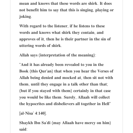
𝐦𝐞𝐚𝐧 𝐚𝐧𝐝 𝐤𝐧𝐨𝐰𝐬 𝐭𝐡𝐚𝐭 𝐭𝐡𝐞𝐬𝐞 𝐰𝐨𝐫𝐝𝐬 𝐚𝐫𝐞 𝐬𝐡𝐢𝐫𝐤. 𝐈𝐭 𝐝𝐨𝐞𝐬
𝐧𝐨𝐭 𝐛𝐞𝐧𝐞𝐟𝐢𝐭 𝐡𝐢𝐦 𝐭𝐨 𝐬𝐚𝐲 𝐭𝐡𝐚𝐭 𝐭𝐡𝐢𝐬 𝐢𝐬 𝐬𝐢𝐧𝐠𝐢𝐧𝐠, 𝐩𝐥𝐚𝐲𝐢𝐧𝐠 𝐨𝐫
𝐣𝐨𝐤𝐢𝐧𝐠.
𝐖𝐢𝐭𝐡 𝐫𝐞𝐠𝐚𝐫𝐝 𝐭𝐨 𝐭𝐡𝐞 𝐥𝐢𝐬𝐭𝐞𝐧𝐞𝐫, 𝐢𝐟 𝐡𝐞 𝐥𝐢𝐬𝐭𝐞𝐧𝐬 𝐭𝐨 𝐭𝐡𝐞𝐬𝐞
𝐰𝐨𝐫𝐝𝐬 𝐚𝐧𝐝 𝐤𝐧𝐨𝐰𝐬 𝐰𝐡𝐚𝐭 𝐬𝐡𝐢𝐫𝐤 𝐭𝐡𝐞𝐲 𝐜𝐨𝐧𝐭𝐚𝐢𝐧, 𝐚𝐧𝐝
𝐚𝐩𝐩𝐫𝐨𝐯𝐞𝐬 𝐨𝐟 𝐢𝐭, 𝐭𝐡𝐞𝐧 𝐡𝐞 𝐢𝐬 𝐭𝐡𝐞𝐢𝐫 𝐩𝐚𝐫𝐭𝐧𝐞𝐫 𝐢𝐧 𝐭𝐡𝐞 𝐬𝐢𝐧 𝐨𝐟
𝐮𝐭𝐭𝐞𝐫𝐢𝐧𝐠 𝐰𝐨𝐫𝐝𝐬 𝐨𝐟 𝐬𝐡𝐢𝐫𝐤.
𝐀𝐥𝐥𝐚𝐡 𝐬𝐚𝐲𝐬 (𝐢𝐧𝐭𝐞𝐫𝐩𝐫𝐞𝐭𝐚𝐭𝐢𝐨𝐧 𝐨𝐟 𝐭𝐡𝐞 𝐦𝐞𝐚𝐧𝐢𝐧𝐠):
“𝐀𝐧𝐝 𝐢𝐭 𝐡𝐚𝐬 𝐚𝐥𝐫𝐞𝐚𝐝𝐲 𝐛𝐞𝐞𝐧 𝐫𝐞𝐯𝐞𝐚𝐥𝐞𝐝 𝐭𝐨 𝐲𝐨𝐮 𝐢𝐧 𝐭𝐡𝐞
𝐁𝐨𝐨𝐤 (𝐭𝐡𝐢𝐬 𝐐𝐮𝐫’𝐚𝐧) 𝐭𝐡𝐚𝐭 𝐰𝐡𝐞𝐧 𝐲𝐨𝐮 𝐡𝐞𝐚𝐫 𝐭𝐡𝐞 𝐕𝐞𝐫𝐬𝐞𝐬 𝐨𝐟
𝐀𝐥𝐥𝐚𝐡 𝐛𝐞𝐢𝐧𝐠 𝐝𝐞𝐧𝐢𝐞𝐝 𝐚𝐧𝐝 𝐦𝐨𝐜𝐤𝐞𝐝 𝐚𝐭, 𝐭𝐡𝐞𝐧 𝐬𝐢𝐭 𝐧𝐨𝐭 𝐰𝐢𝐭𝐡
𝐭𝐡𝐞𝐦, 𝐮𝐧𝐭𝐢𝐥 𝐭𝐡𝐞𝐲 𝐞𝐧𝐠𝐚𝐠𝐞 𝐢𝐧 𝐚 𝐭𝐚𝐥𝐤 𝐨𝐭𝐡𝐞𝐫 𝐭𝐡𝐚𝐧 𝐭𝐡𝐚𝐭;
(𝐛𝐮𝐭 𝐢𝐟 𝐲𝐨𝐮 𝐬𝐭𝐚𝐲𝐞𝐝 𝐰𝐢𝐭𝐡 𝐭𝐡𝐞𝐦) 𝐜𝐞𝐫𝐭𝐚𝐢𝐧𝐥𝐲 𝐢𝐧 𝐭𝐡𝐚𝐭 𝐜𝐚𝐬𝐞
𝐲𝐨𝐮 𝐰𝐨𝐮𝐥𝐝 𝐛𝐞 𝐥𝐢𝐤𝐞 𝐭𝐡𝐞𝐦. 𝐒𝐮𝐫𝐞𝐥𝐲, 𝐀𝐥𝐥𝐚𝐚𝐡 𝐰𝐢𝐥𝐥 𝐜𝐨𝐥𝐥𝐞𝐜𝐭
𝐭𝐡𝐞 𝐡𝐲𝐩𝐨𝐜𝐫𝐢𝐭𝐞𝐬 𝐚𝐧𝐝 𝐝𝐢𝐬𝐛𝐞𝐥𝐢𝐞𝐯𝐞𝐫𝐬 𝐚𝐥𝐥 𝐭𝐨𝐠𝐞𝐭𝐡𝐞𝐫 𝐢𝐧 𝐇𝐞𝐥𝐥”
[𝐚𝐥-𝐍𝐢𝐬𝐚’ 𝟒:𝟏𝟒𝟎].
𝐒𝐡𝐚𝐲𝐤𝐡 𝐈𝐛𝐧 𝐒𝐚’𝐝𝐢 (𝐦𝐚𝐲 𝐀𝐥𝐥𝐚𝐚𝐡 𝐡𝐚𝐯𝐞 𝐦𝐞𝐫𝐜𝐲 𝐨𝐧 𝐡𝐢𝐦)
𝐬𝐚𝐢𝐝: