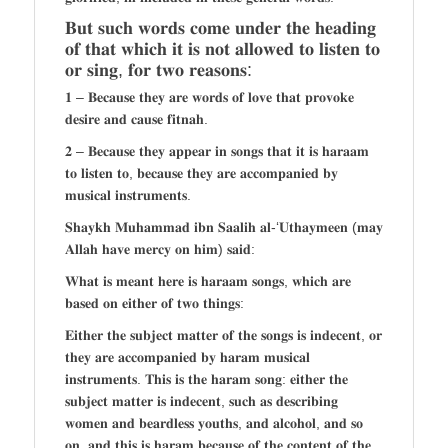
𝐁𝐮𝐭 𝐬𝐮𝐜𝐡 𝐰𝐨𝐫𝐝𝐬 𝐜𝐨𝐦𝐞 𝐮𝐧𝐝𝐞𝐫 𝐭𝐡𝐞 𝐡𝐞𝐚𝐝𝐢𝐧𝐠
𝐨𝐟 𝐭𝐡𝐚𝐭 𝐰𝐡𝐢𝐜𝐡 𝐢𝐭 𝐢𝐬 𝐧𝐨𝐭 𝐚𝐥𝐥𝐨𝐰𝐞𝐝 𝐭𝐨 𝐥𝐢𝐬𝐭𝐞𝐧 𝐭𝐨
𝐨𝐫 𝐬𝐢𝐧𝐠, 𝐟𝐨𝐫 𝐭𝐰𝐨 𝐫𝐞𝐚𝐬𝐨𝐧𝐬:
𝟏 – 𝐁𝐞𝐜𝐚𝐮𝐬𝐞 𝐭𝐡𝐞𝐲 𝐚𝐫𝐞 𝐰𝐨𝐫𝐝𝐬 𝐨𝐟 𝐥𝐨𝐯𝐞 𝐭𝐡𝐚𝐭 𝐩𝐫𝐨𝐯𝐨𝐤𝐞
𝐝𝐞𝐬𝐢𝐫𝐞 𝐚𝐧𝐝 𝐜𝐚𝐮𝐬𝐞 𝐟𝐢𝐭𝐧𝐚𝐡.
𝟐 – 𝐁𝐞𝐜𝐚𝐮𝐬𝐞 𝐭𝐡𝐞𝐲 𝐚𝐩𝐩𝐞𝐚𝐫 𝐢𝐧 𝐬𝐨𝐧𝐠𝐬 𝐭𝐡𝐚𝐭 𝐢𝐭 𝐢𝐬 𝐡𝐚𝐫𝐚𝐚𝐦
𝐭𝐨 𝐥𝐢𝐬𝐭𝐞𝐧 𝐭𝐨, 𝐛𝐞𝐜𝐚𝐮𝐬𝐞 𝐭𝐡𝐞𝐲 𝐚𝐫𝐞 𝐚𝐜𝐜𝐨𝐦𝐩𝐚𝐧𝐢𝐞𝐝 𝐛𝐲
𝐦𝐮𝐬𝐢𝐜𝐚𝐥 𝐢𝐧𝐬𝐭𝐫𝐮𝐦𝐞𝐧𝐭𝐬.
𝐒𝐡𝐚𝐲𝐤𝐡 𝐌𝐮𝐡𝐚𝐦𝐦𝐚𝐝 𝐢𝐛𝐧 𝐒𝐚𝐚𝐥𝐢𝐡 𝐚𝐥-‘𝐔𝐭𝐡𝐚𝐲𝐦𝐞𝐞𝐧 (𝐦𝐚𝐲
𝐀𝐥𝐥𝐚𝐡 𝐡𝐚𝐯𝐞 𝐦𝐞𝐫𝐜𝐲 𝐨𝐧 𝐡𝐢𝐦) 𝐬𝐚𝐢𝐝:
𝐖𝐡𝐚𝐭 𝐢𝐬 𝐦𝐞𝐚𝐧𝐭 𝐡𝐞𝐫𝐞 𝐢𝐬 𝐡𝐚𝐫𝐚𝐚𝐦 𝐬𝐨𝐧𝐠𝐬, 𝐰𝐡𝐢𝐜𝐡 𝐚𝐫𝐞
𝐛𝐚𝐬𝐞𝐝 𝐨𝐧 𝐞𝐢𝐭𝐡𝐞𝐫 𝐨𝐟 𝐭𝐰𝐨 𝐭𝐡𝐢𝐧𝐠𝐬:
𝐄𝐢𝐭𝐡𝐞𝐫 𝐭𝐡𝐞 𝐬𝐮𝐛𝐣𝐞𝐜𝐭 𝐦𝐚𝐭𝐭𝐞𝐫 𝐨𝐟 𝐭𝐡𝐞 𝐬𝐨𝐧𝐠𝐬 𝐢𝐬 𝐢𝐧𝐝𝐞𝐜𝐞𝐧𝐭, 𝐨𝐫
𝐭𝐡𝐞𝐲 𝐚𝐫𝐞 𝐚𝐜𝐜𝐨𝐦𝐩𝐚𝐧𝐢𝐞𝐝 𝐛𝐲 𝐡𝐚𝐫𝐚𝐦 𝐦𝐮𝐬𝐢𝐜𝐚𝐥
𝐢𝐧𝐬𝐭𝐫𝐮𝐦𝐞𝐧𝐭𝐬. 𝐓𝐡𝐢𝐬 𝐢𝐬 𝐭𝐡𝐞 𝐡𝐚𝐫𝐚𝐦 𝐬𝐨𝐧𝐠: 𝐞𝐢𝐭𝐡𝐞𝐫 𝐭𝐡𝐞
𝐬𝐮𝐛𝐣𝐞𝐜𝐭 𝐦𝐚𝐭𝐭𝐞𝐫 𝐢𝐬 𝐢𝐧𝐝𝐞𝐜𝐞𝐧𝐭, 𝐬𝐮𝐜𝐡 𝐚𝐬 𝐝𝐞𝐬𝐜𝐫𝐢𝐛𝐢𝐧𝐠
𝐰𝐨𝐦𝐞𝐧 𝐚𝐧𝐝 𝐛𝐞𝐚𝐫𝐝𝐥𝐞𝐬𝐬 𝐲𝐨𝐮𝐭𝐡𝐬, 𝐚𝐧𝐝 𝐚𝐥𝐜𝐨𝐡𝐨𝐥, 𝐚𝐧𝐝 𝐬𝐨
𝐨𝐧, 𝐚𝐧𝐝 𝐭𝐡𝐢𝐬 𝐢𝐬 𝐡𝐚𝐫𝐚𝐦 𝐛𝐞𝐜𝐚𝐮𝐬𝐞 𝐨𝐟 𝐭𝐡𝐞 𝐜𝐨𝐧𝐭𝐞𝐧𝐭 𝐨𝐟 𝐭𝐡𝐞