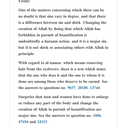
𝐅𝐢𝐫𝐬𝐭𝐥𝐲:
𝐎𝐧𝐞 𝐨𝐟 𝐭𝐡𝐞 𝐦𝐚𝐭𝐭𝐞𝐫𝐬 𝐜𝐨𝐧𝐜𝐞𝐫𝐧𝐢𝐧𝐠 𝐰𝐡𝐢𝐜𝐡 𝐭𝐡𝐞𝐫𝐞 𝐜𝐚𝐧 𝐛𝐞
𝐧𝐨 𝐝𝐨𝐮𝐛𝐭 𝐢𝐬 𝐭𝐡𝐚𝐭 𝐬𝐢𝐧𝐬 𝐯𝐚𝐫𝐲 𝐢𝐧 𝐝𝐞𝐠𝐫𝐞𝐞, 𝐚𝐧𝐝 𝐭𝐡𝐚𝐭 𝐭𝐡𝐞𝐫𝐞
𝐢𝐬 𝐚 𝐝𝐢𝐟𝐟𝐞𝐫𝐞𝐧𝐜𝐞 𝐛𝐞𝐭𝐰𝐞𝐞𝐧 𝐬𝐢𝐧 𝐚𝐧𝐝 𝐬𝐡𝐢𝐫𝐤. 𝐂𝐡𝐚𝐧𝐠𝐢𝐧𝐠 𝐭𝐡𝐞
𝐜𝐫𝐞𝐚𝐭𝐢𝐨𝐧 𝐨𝐟 𝐀𝐥𝐥𝐚𝐡 𝐛𝐲 𝐝𝐨𝐢𝐧𝐠 𝐭𝐡𝐚𝐭 𝐰𝐡𝐢𝐜𝐡 𝐀𝐥𝐥𝐚𝐡 𝐡𝐚𝐬
𝐟𝐨𝐫𝐛𝐢𝐝𝐝𝐞𝐧 𝐢𝐧 𝐩𝐮𝐫𝐬𝐮𝐢𝐭 𝐨𝐟 𝐛𝐞𝐚𝐮𝐭𝐢𝐟𝐢𝐜𝐚𝐭𝐢𝐨𝐧 𝐢𝐬
𝐮𝐧𝐝𝐨𝐮𝐛𝐭𝐞𝐝𝐥𝐲 𝐚 𝐡𝐚𝐫𝐚𝐚𝐦 𝐚𝐜𝐭𝐢𝐨𝐧, 𝐚𝐧𝐝 𝐢𝐭 𝐢𝐬 𝐚 𝐦𝐚𝐣𝐨𝐫 𝐬𝐢𝐧,
𝐛𝐮𝐭 𝐢𝐭 𝐢𝐬 𝐧𝐨𝐭 𝐬𝐡𝐢𝐫𝐤 𝐨𝐫 𝐚𝐬𝐬𝐨𝐜𝐢𝐚𝐭𝐢𝐧𝐠 𝐨𝐭𝐡𝐞𝐫𝐬 𝐰𝐢𝐭𝐡 𝐀𝐥𝐥𝐚𝐡 𝐢𝐧
𝐩𝐫𝐢𝐧𝐜𝐢𝐩𝐥𝐞.
𝐖𝐢𝐭𝐡 𝐫𝐞𝐠𝐚𝐫𝐝 𝐭𝐨 𝐚𝐥-𝐧𝐚𝐦𝐚𝐬, 𝐰𝐡𝐢𝐜𝐡 𝐦𝐞𝐚𝐧𝐬 𝐫𝐞𝐦𝐨𝐯𝐢𝐧𝐠
𝐡𝐚𝐢𝐫 𝐟𝐫𝐨𝐦 𝐭𝐡𝐞 𝐞𝐲𝐞𝐛𝐫𝐨𝐰𝐬, 𝐭𝐡𝐞𝐫𝐞 𝐢𝐬 𝐚 𝐭𝐞𝐱𝐭 𝐰𝐡𝐢𝐜𝐡 𝐬𝐭𝐚𝐭𝐞𝐬
𝐭𝐡𝐚𝐭 𝐭𝐡𝐞 𝐨𝐧𝐞 𝐰𝐡𝐨 𝐝𝐨𝐞𝐬 𝐢𝐭 𝐚𝐧𝐝 𝐭𝐡𝐞 𝐨𝐧𝐞 𝐭𝐨 𝐰𝐡𝐨𝐦 𝐢𝐭 𝐢𝐬
𝐝𝐨𝐧𝐞 𝐚𝐫𝐞 𝐚𝐦𝐨𝐧𝐠 𝐭𝐡𝐨𝐬𝐞 𝐰𝐡𝐨 𝐝𝐞𝐬𝐞𝐫𝐯𝐞 𝐭𝐨 𝐛𝐞 𝐜𝐮𝐫𝐬𝐞𝐝. 𝐒𝐞𝐞
𝐭𝐡𝐞 𝐚𝐧𝐬𝐰𝐞𝐫𝐬 𝐭𝐨 𝐪𝐮𝐞𝐬𝐭𝐢𝐨𝐧𝐬 𝐧𝐨.
𝟗𝟎𝟑𝟕
,
𝟐𝟎𝟏𝟎𝟖
,
𝟏𝟑𝟕𝟒𝟒.
𝐒𝐮𝐫𝐠𝐞𝐫𝐢𝐞𝐬 𝐭𝐡𝐚𝐭 𝐦𝐞𝐧 𝐚𝐧𝐝 𝐰𝐨𝐦𝐞𝐧 𝐡𝐚𝐯𝐞 𝐝𝐨𝐧𝐞 𝐭𝐨 𝐞𝐧𝐥𝐚𝐫𝐠𝐞
𝐨𝐫 𝐫𝐞𝐝𝐮𝐜𝐞 𝐚𝐧𝐲 𝐩𝐚𝐫𝐭 𝐨𝐟 𝐭𝐡𝐞 𝐛𝐨𝐝𝐲 𝐚𝐧𝐝 𝐜𝐡𝐚𝐧𝐠𝐞 𝐭𝐡𝐞
𝐜𝐫𝐞𝐚𝐭𝐢𝐨𝐧 𝐨𝐟 𝐀𝐥𝐥𝐚𝐡 𝐢𝐧 𝐩𝐮𝐫𝐬𝐮𝐢𝐭 𝐨𝐟 𝐛𝐞𝐚𝐮𝐭𝐢𝐟𝐢𝐜𝐚𝐭𝐢𝐨𝐧 𝐚𝐫𝐞
𝐦𝐚𝐣𝐨𝐫 𝐬𝐢𝐧𝐬. 𝐒𝐞𝐞 𝐭𝐡𝐞 𝐚𝐧𝐬𝐰𝐞𝐫𝐬 𝐭𝐨 𝐪𝐮𝐞𝐬𝐭𝐢𝐨𝐧 𝐧𝐨.
𝟏𝟎𝟎𝟔
,
𝟒𝟕𝟔𝟗𝟒
𝐚𝐧𝐝
𝟐𝟒𝟐𝟏𝟓
.