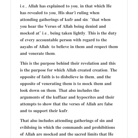
𝐢.𝐞., 𝐀𝐥𝐥𝐚𝐡 𝐡𝐚𝐬 𝐞𝐱𝐩𝐥𝐚𝐢𝐧𝐞𝐝 𝐭𝐨 𝐲𝐨𝐮, 𝐢𝐧 𝐭𝐡𝐚𝐭 𝐰𝐡𝐢𝐜𝐡 𝐇𝐞
𝐡𝐚𝐬 𝐫𝐞𝐯𝐞𝐚𝐥𝐞𝐝 𝐭𝐨 𝐲𝐨𝐮, 𝐇𝐢𝐬 𝐬𝐡𝐚𝐫’𝐢 𝐫𝐮𝐥𝐢𝐧𝐠 𝐰𝐡𝐞𝐧
𝐚𝐭𝐭𝐞𝐧𝐝𝐢𝐧𝐠 𝐠𝐚𝐭𝐡𝐞𝐫𝐢𝐧𝐠𝐬 𝐨𝐟 𝐤𝐮𝐟𝐫 𝐚𝐧𝐝 𝐬𝐢𝐧: “𝐭𝐡𝐚𝐭 𝐰𝐡𝐞𝐧
𝐲𝐨𝐮 𝐡𝐞𝐚𝐫 𝐭𝐡𝐞 𝐕𝐞𝐫𝐬𝐞𝐬 𝐨𝐟 𝐀𝐥𝐥𝐚𝐡 𝐛𝐞𝐢𝐧𝐠 𝐝𝐞𝐧𝐢𝐞𝐝 𝐚𝐧𝐝
𝐦𝐨𝐜𝐤𝐞𝐝 𝐚𝐭” 𝐢.𝐞., 𝐛𝐞𝐢𝐧𝐠 𝐭𝐚𝐤𝐞𝐧 𝐥𝐢𝐠𝐡𝐭𝐥𝐲. 𝐓𝐡𝐢𝐬 𝐢𝐬 𝐭𝐡𝐞 𝐝𝐮𝐭𝐲
𝐨𝐟 𝐞𝐯𝐞𝐫𝐲 𝐚𝐜𝐜𝐨𝐮𝐧𝐭𝐚𝐛𝐥𝐞 𝐩𝐞𝐫𝐬𝐨𝐧 𝐰𝐢𝐭𝐡 𝐫𝐞𝐠𝐚𝐫𝐝 𝐭𝐨 𝐭𝐡𝐞
𝐚𝐚𝐲𝐚𝐡𝐬 𝐨𝐟 𝐀𝐥𝐥𝐚𝐡: 𝐭𝐨 𝐛𝐞𝐥𝐢𝐞𝐯𝐞 𝐢𝐧 𝐭𝐡𝐞𝐦 𝐚𝐧𝐝 𝐫𝐞𝐬𝐩𝐞𝐜𝐭 𝐭𝐡𝐞𝐦
𝐚𝐧𝐝 𝐯𝐞𝐧𝐞𝐫𝐚𝐭𝐞 𝐭𝐡𝐞𝐦.
𝐓𝐡𝐢𝐬 𝐢𝐬 𝐭𝐡𝐞 𝐩𝐮𝐫𝐩𝐨𝐬𝐞 𝐛𝐞𝐡𝐢𝐧𝐝 𝐭𝐡𝐞𝐢𝐫 𝐫𝐞𝐯𝐞𝐥𝐚𝐭𝐢𝐨𝐧 𝐚𝐧𝐝 𝐭𝐡𝐢𝐬
𝐢𝐬 𝐭𝐡𝐞 𝐩𝐮𝐫𝐩𝐨𝐬𝐞 𝐟𝐨𝐫 𝐰𝐡𝐢𝐜𝐡 𝐀𝐥𝐥𝐚𝐡 𝐜𝐫𝐞𝐚𝐭𝐞𝐝 𝐜𝐫𝐞𝐚𝐭𝐢𝐨𝐧. 𝐓𝐡𝐞
𝐨𝐩𝐩𝐨𝐬𝐢𝐭𝐞 𝐨𝐟 𝐟𝐚𝐢𝐭𝐡 𝐢𝐬 𝐭𝐨 𝐝𝐢𝐬𝐛𝐞𝐥𝐢𝐞𝐯𝐞 𝐢𝐧 𝐭𝐡𝐞𝐦, 𝐚𝐧𝐝 𝐭𝐡𝐞
𝐨𝐩𝐩𝐨𝐬𝐢𝐭𝐞 𝐨𝐟 𝐯𝐞𝐧𝐞𝐫𝐚𝐭𝐢𝐧𝐠 𝐭𝐡𝐞𝐦 𝐢𝐬 𝐭𝐨 𝐦𝐨𝐜𝐤 𝐭𝐡𝐞𝐦 𝐚𝐧𝐝
𝐥𝐨𝐨𝐤 𝐝𝐨𝐰𝐧 𝐨𝐧 𝐭𝐡𝐞𝐦. 𝐓𝐡𝐚𝐭 𝐚𝐥𝐬𝐨 𝐢𝐧𝐜𝐥𝐮𝐝𝐞𝐬 𝐭𝐡𝐞
𝐚𝐫𝐠𝐮𝐦𝐞𝐧𝐭𝐬 𝐨𝐟 𝐭𝐡𝐞 𝐤𝐮𝐟𝐟𝐚𝐚𝐫 𝐚𝐧𝐝 𝐡𝐲𝐩𝐨𝐜𝐫𝐢𝐭𝐞𝐬 𝐚𝐧𝐝 𝐭𝐡𝐞𝐢𝐫
𝐚𝐭𝐭𝐞𝐦𝐩𝐭𝐬 𝐭𝐨 𝐬𝐡𝐨𝐰 𝐭𝐡𝐚𝐭 𝐭𝐡𝐞 𝐯𝐞𝐫𝐬𝐞𝐬 𝐨𝐟 𝐀𝐥𝐥𝐚𝐡 𝐚𝐫𝐞 𝐟𝐚𝐥𝐬𝐞
𝐚𝐧𝐝 𝐭𝐨 𝐬𝐮𝐩𝐩𝐨𝐫𝐭 𝐭𝐡𝐞𝐢𝐫 𝐤𝐮𝐟𝐫.
𝐓𝐡𝐚𝐭 𝐚𝐥𝐬𝐨 𝐢𝐧𝐜𝐥𝐮𝐝𝐞𝐬 𝐚𝐭𝐭𝐞𝐧𝐝𝐢𝐧𝐠 𝐠𝐚𝐭𝐡𝐞𝐫𝐢𝐧𝐠𝐬 𝐨𝐟 𝐬𝐢𝐧 𝐚𝐧𝐝
𝐞𝐯𝐢𝐥𝐝𝐨𝐢𝐧𝐠 𝐢𝐧 𝐰𝐡𝐢𝐜𝐡 𝐭𝐡𝐞 𝐜𝐨𝐦𝐦𝐚𝐧𝐝𝐬 𝐚𝐧𝐝 𝐩𝐫𝐨𝐡𝐢𝐛𝐢𝐭𝐢𝐨𝐧𝐬
𝐨𝐟 𝐀𝐥𝐥𝐚𝐡 𝐚𝐫𝐞 𝐦𝐨𝐜𝐤𝐞𝐝 𝐚𝐧𝐝 𝐭𝐡𝐞 𝐬𝐚𝐜𝐫𝐞𝐝 𝐥𝐢𝐦𝐢𝐭𝐬 𝐭𝐡𝐚𝐭 𝐇𝐞