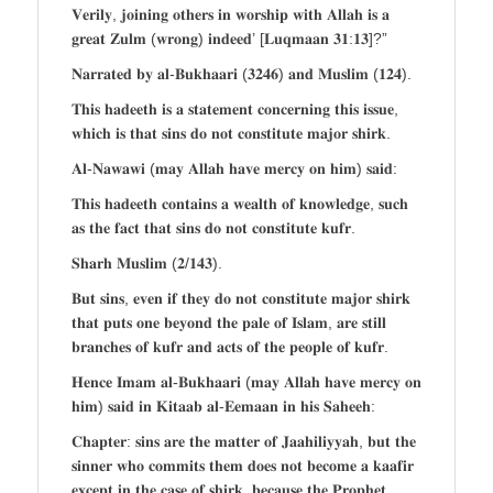
𝐕𝐞𝐫𝐢𝐥𝐲, 𝐣𝐨𝐢𝐧𝐢𝐧𝐠 𝐨𝐭𝐡𝐞𝐫𝐬 𝐢𝐧 𝐰𝐨𝐫𝐬𝐡𝐢𝐩 𝐰𝐢𝐭𝐡 𝐀𝐥𝐥𝐚𝐡 𝐢𝐬 𝐚
𝐠𝐫𝐞𝐚𝐭 𝐙𝐮𝐥𝐦 (𝐰𝐫𝐨𝐧𝐠) 𝐢𝐧𝐝𝐞𝐞𝐝’ [𝐋𝐮𝐪𝐦𝐚𝐚𝐧 𝟑𝟏:𝟏𝟑]?”
𝐍𝐚𝐫𝐫𝐚𝐭𝐞𝐝 𝐛𝐲 𝐚𝐥-𝐁𝐮𝐤𝐡𝐚𝐚𝐫𝐢 (𝟑𝟐𝟒𝟔) 𝐚𝐧𝐝 𝐌𝐮𝐬𝐥𝐢𝐦 (𝟏𝟐𝟒).
𝐓𝐡𝐢𝐬 𝐡𝐚𝐝𝐞𝐞𝐭𝐡 𝐢𝐬 𝐚 𝐬𝐭𝐚𝐭𝐞𝐦𝐞𝐧𝐭 𝐜𝐨𝐧𝐜𝐞𝐫𝐧𝐢𝐧𝐠 𝐭𝐡𝐢𝐬 𝐢𝐬𝐬𝐮𝐞,
𝐰𝐡𝐢𝐜𝐡 𝐢𝐬 𝐭𝐡𝐚𝐭 𝐬𝐢𝐧𝐬 𝐝𝐨 𝐧𝐨𝐭 𝐜𝐨𝐧𝐬𝐭𝐢𝐭𝐮𝐭𝐞 𝐦𝐚𝐣𝐨𝐫 𝐬𝐡𝐢𝐫𝐤.
𝐀𝐥-𝐍𝐚𝐰𝐚𝐰𝐢 (𝐦𝐚𝐲 𝐀𝐥𝐥𝐚𝐡 𝐡𝐚𝐯𝐞 𝐦𝐞𝐫𝐜𝐲 𝐨𝐧 𝐡𝐢𝐦) 𝐬𝐚𝐢𝐝:
𝐓𝐡𝐢𝐬 𝐡𝐚𝐝𝐞𝐞𝐭𝐡 𝐜𝐨𝐧𝐭𝐚𝐢𝐧𝐬 𝐚 𝐰𝐞𝐚𝐥𝐭𝐡 𝐨𝐟 𝐤𝐧𝐨𝐰𝐥𝐞𝐝𝐠𝐞, 𝐬𝐮𝐜𝐡
𝐚𝐬 𝐭𝐡𝐞 𝐟𝐚𝐜𝐭 𝐭𝐡𝐚𝐭 𝐬𝐢𝐧𝐬 𝐝𝐨 𝐧𝐨𝐭 𝐜𝐨𝐧𝐬𝐭𝐢𝐭𝐮𝐭𝐞 𝐤𝐮𝐟𝐫.
𝐒𝐡𝐚𝐫𝐡 𝐌𝐮𝐬𝐥𝐢𝐦 (𝟐/𝟏𝟒𝟑).
𝐁𝐮𝐭 𝐬𝐢𝐧𝐬, 𝐞𝐯𝐞𝐧 𝐢𝐟 𝐭𝐡𝐞𝐲 𝐝𝐨 𝐧𝐨𝐭 𝐜𝐨𝐧𝐬𝐭𝐢𝐭𝐮𝐭𝐞 𝐦𝐚𝐣𝐨𝐫 𝐬𝐡𝐢𝐫𝐤
𝐭𝐡𝐚𝐭 𝐩𝐮𝐭𝐬 𝐨𝐧𝐞 𝐛𝐞𝐲𝐨𝐧𝐝 𝐭𝐡𝐞 𝐩𝐚𝐥𝐞 𝐨𝐟 𝐈𝐬𝐥𝐚𝐦, 𝐚𝐫𝐞 𝐬𝐭𝐢𝐥𝐥
𝐛𝐫𝐚𝐧𝐜𝐡𝐞𝐬 𝐨𝐟 𝐤𝐮𝐟𝐫 𝐚𝐧𝐝 𝐚𝐜𝐭𝐬 𝐨𝐟 𝐭𝐡𝐞 𝐩𝐞𝐨𝐩𝐥𝐞 𝐨𝐟 𝐤𝐮𝐟𝐫.
𝐇𝐞𝐧𝐜𝐞 𝐈𝐦𝐚𝐦 𝐚𝐥-𝐁𝐮𝐤𝐡𝐚𝐚𝐫𝐢 (𝐦𝐚𝐲 𝐀𝐥𝐥𝐚𝐡 𝐡𝐚𝐯𝐞 𝐦𝐞𝐫𝐜𝐲 𝐨𝐧
𝐡𝐢𝐦) 𝐬𝐚𝐢𝐝 𝐢𝐧 𝐊𝐢𝐭𝐚𝐚𝐛 𝐚𝐥-𝐄𝐞𝐦𝐚𝐚𝐧 𝐢𝐧 𝐡𝐢𝐬 𝐒𝐚𝐡𝐞𝐞𝐡:
𝐂𝐡𝐚𝐩𝐭𝐞𝐫: 𝐬𝐢𝐧𝐬 𝐚𝐫𝐞 𝐭𝐡𝐞 𝐦𝐚𝐭𝐭𝐞𝐫 𝐨𝐟 𝐉𝐚𝐚𝐡𝐢𝐥𝐢𝐲𝐲𝐚𝐡, 𝐛𝐮𝐭 𝐭𝐡𝐞
𝐬𝐢𝐧𝐧𝐞𝐫 𝐰𝐡𝐨 𝐜𝐨𝐦𝐦𝐢𝐭𝐬 𝐭𝐡𝐞𝐦 𝐝𝐨𝐞𝐬 𝐧𝐨𝐭 𝐛𝐞𝐜𝐨𝐦𝐞 𝐚 𝐤𝐚𝐚𝐟𝐢𝐫
𝐞𝐱𝐜𝐞𝐩𝐭 𝐢𝐧 𝐭𝐡𝐞 𝐜𝐚𝐬𝐞 𝐨𝐟 𝐬𝐡𝐢𝐫𝐤, 𝐛𝐞𝐜𝐚𝐮𝐬𝐞 𝐭𝐡𝐞 𝐏𝐫𝐨𝐩𝐡𝐞𝐭