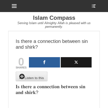
Menu
Show
Heade
Sideb
Islam Compass
Conte
Serving Islam until Almighty Allah is pleased with us
permanently.
Is there a connection between sin
and shirk?
0
SHARES
Listen to this
𝐈𝐬 𝐭𝐡𝐞𝐫𝐞 𝐚 𝐜𝐨𝐧𝐧𝐞𝐜𝐭𝐢𝐨𝐧 𝐛𝐞𝐭𝐰𝐞𝐞𝐧 𝐬𝐢𝐧
𝐚𝐧𝐝 𝐬𝐡𝐢𝐫𝐤?