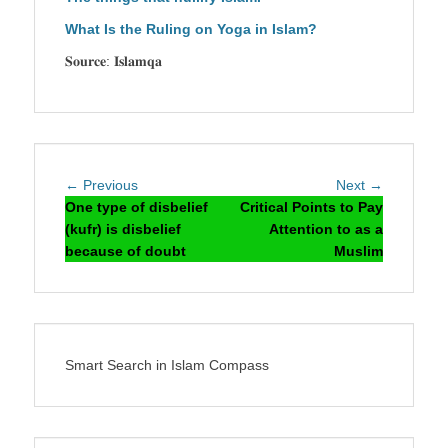
What Is the Ruling on Yoga in Islam?
𝐒𝐨𝐮𝐫𝐜𝐞: 𝐈𝐬𝐥𝐚𝐦𝐪𝐚
Post
Previous
Next
← Previous
Next →
navigation
post:
post:
One type of disbelief
Critical Points to Pay
(kufr) is disbelief
Attention to as a
because of doubt
Muslim
Smart Search in Islam Compass