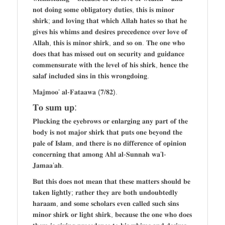
𝐧𝐨𝐭 𝐝𝐨𝐢𝐧𝐠 𝐬𝐨𝐦𝐞 𝐨𝐛𝐥𝐢𝐠𝐚𝐭𝐨𝐫𝐲 𝐝𝐮𝐭𝐢𝐞𝐬, 𝐭𝐡𝐢𝐬 𝐢𝐬 𝐦𝐢𝐧𝐨𝐫
𝐬𝐡𝐢𝐫𝐤; 𝐚𝐧𝐝 𝐥𝐨𝐯𝐢𝐧𝐠 𝐭𝐡𝐚𝐭 𝐰𝐡𝐢𝐜𝐡 𝐀𝐥𝐥𝐚𝐡 𝐡𝐚𝐭𝐞𝐬 𝐬𝐨 𝐭𝐡𝐚𝐭 𝐡𝐞
𝐠𝐢𝐯𝐞𝐬 𝐡𝐢𝐬 𝐰𝐡𝐢𝐦𝐬 𝐚𝐧𝐝 𝐝𝐞𝐬𝐢𝐫𝐞𝐬 𝐩𝐫𝐞𝐜𝐞𝐝𝐞𝐧𝐜𝐞 𝐨𝐯𝐞𝐫 𝐥𝐨𝐯𝐞 𝐨𝐟
𝐀𝐥𝐥𝐚𝐡, 𝐭𝐡𝐢𝐬 𝐢𝐬 𝐦𝐢𝐧𝐨𝐫 𝐬𝐡𝐢𝐫𝐤, 𝐚𝐧𝐝 𝐬𝐨 𝐨𝐧. 𝐓𝐡𝐞 𝐨𝐧𝐞 𝐰𝐡𝐨
𝐝𝐨𝐞𝐬 𝐭𝐡𝐚𝐭 𝐡𝐚𝐬 𝐦𝐢𝐬𝐬𝐞𝐝 𝐨𝐮𝐭 𝐨𝐧 𝐬𝐞𝐜𝐮𝐫𝐢𝐭𝐲 𝐚𝐧𝐝 𝐠𝐮𝐢𝐝𝐚𝐧𝐜𝐞
𝐜𝐨𝐦𝐦𝐞𝐧𝐬𝐮𝐫𝐚𝐭𝐞 𝐰𝐢𝐭𝐡 𝐭𝐡𝐞 𝐥𝐞𝐯𝐞𝐥 𝐨𝐟 𝐡𝐢𝐬 𝐬𝐡𝐢𝐫𝐤, 𝐡𝐞𝐧𝐜𝐞 𝐭𝐡𝐞
𝐬𝐚𝐥𝐚𝐟 𝐢𝐧𝐜𝐥𝐮𝐝𝐞𝐝 𝐬𝐢𝐧𝐬 𝐢𝐧 𝐭𝐡𝐢𝐬 𝐰𝐫𝐨𝐧𝐠𝐝𝐨𝐢𝐧𝐠.
𝐌𝐚𝐣𝐦𝐨𝐨’ 𝐚𝐥-𝐅𝐚𝐭𝐚𝐚𝐰𝐚 (𝟕/𝟖𝟐).
𝐓𝐨 𝐬𝐮𝐦 𝐮𝐩:
𝐏𝐥𝐮𝐜𝐤𝐢𝐧𝐠 𝐭𝐡𝐞 𝐞𝐲𝐞𝐛𝐫𝐨𝐰𝐬 𝐨𝐫 𝐞𝐧𝐥𝐚𝐫𝐠𝐢𝐧𝐠 𝐚𝐧𝐲 𝐩𝐚𝐫𝐭 𝐨𝐟 𝐭𝐡𝐞
𝐛𝐨𝐝𝐲 𝐢𝐬 𝐧𝐨𝐭 𝐦𝐚𝐣𝐨𝐫 𝐬𝐡𝐢𝐫𝐤 𝐭𝐡𝐚𝐭 𝐩𝐮𝐭𝐬 𝐨𝐧𝐞 𝐛𝐞𝐲𝐨𝐧𝐝 𝐭𝐡𝐞
𝐩𝐚𝐥𝐞 𝐨𝐟 𝐈𝐬𝐥𝐚𝐦, 𝐚𝐧𝐝 𝐭𝐡𝐞𝐫𝐞 𝐢𝐬 𝐧𝐨 𝐝𝐢𝐟𝐟𝐞𝐫𝐞𝐧𝐜𝐞 𝐨𝐟 𝐨𝐩𝐢𝐧𝐢𝐨𝐧
𝐜𝐨𝐧𝐜𝐞𝐫𝐧𝐢𝐧𝐠 𝐭𝐡𝐚𝐭 𝐚𝐦𝐨𝐧𝐠 𝐀𝐡𝐥 𝐚𝐥-𝐒𝐮𝐧𝐧𝐚𝐡 𝐰𝐚’𝐥-
𝐉𝐚𝐦𝐚𝐚’𝐚𝐡.
𝐁𝐮𝐭 𝐭𝐡𝐢𝐬 𝐝𝐨𝐞𝐬 𝐧𝐨𝐭 𝐦𝐞𝐚𝐧 𝐭𝐡𝐚𝐭 𝐭𝐡𝐞𝐬𝐞 𝐦𝐚𝐭𝐭𝐞𝐫𝐬 𝐬𝐡𝐨𝐮𝐥𝐝 𝐛𝐞
𝐭𝐚𝐤𝐞𝐧 𝐥𝐢𝐠𝐡𝐭𝐥𝐲; 𝐫𝐚𝐭𝐡𝐞𝐫 𝐭𝐡𝐞𝐲 𝐚𝐫𝐞 𝐛𝐨𝐭𝐡 𝐮𝐧𝐝𝐨𝐮𝐛𝐭𝐞𝐝𝐥𝐲
𝐡𝐚𝐫𝐚𝐚𝐦, 𝐚𝐧𝐝 𝐬𝐨𝐦𝐞 𝐬𝐜𝐡𝐨𝐥𝐚𝐫𝐬 𝐞𝐯𝐞𝐧 𝐜𝐚𝐥𝐥𝐞𝐝 𝐬𝐮𝐜𝐡 𝐬𝐢𝐧𝐬
𝐦𝐢𝐧𝐨𝐫 𝐬𝐡𝐢𝐫𝐤 𝐨𝐫 𝐥𝐢𝐠𝐡𝐭 𝐬𝐡𝐢𝐫𝐤, 𝐛𝐞𝐜𝐚𝐮𝐬𝐞 𝐭𝐡𝐞 𝐨𝐧𝐞 𝐰𝐡𝐨 𝐝𝐨𝐞𝐬