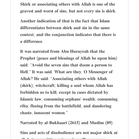
𝐒𝐡𝐢𝐫𝐤 𝐨𝐫 𝐚𝐬𝐬𝐨𝐜𝐢𝐚𝐭𝐢𝐧𝐠 𝐨𝐭𝐡𝐞𝐫𝐬 𝐰𝐢𝐭𝐡 𝐀𝐥𝐥𝐚𝐡 𝐢𝐬 𝐨𝐧𝐞 𝐨𝐟 𝐭𝐡𝐞
𝐠𝐫𝐚𝐯𝐞𝐬𝐭 𝐚𝐧𝐝 𝐰𝐨𝐫𝐬𝐭 𝐨𝐟 𝐬𝐢𝐧𝐬, 𝐛𝐮𝐭 𝐧𝐨𝐭 𝐞𝐯𝐞𝐫𝐲 𝐬𝐢𝐧 𝐢𝐬 𝐬𝐡𝐢𝐫𝐤.
𝐀𝐧𝐨𝐭𝐡𝐞𝐫 𝐢𝐧𝐝𝐢𝐜𝐚𝐭𝐢𝐨𝐧 𝐨𝐟 𝐭𝐡𝐚𝐭 𝐢𝐬 𝐭𝐡𝐞 𝐟𝐚𝐜𝐭 𝐭𝐡𝐚𝐭 𝐈𝐬𝐥𝐚𝐦
𝐝𝐢𝐟𝐟𝐞𝐫𝐞𝐧𝐭𝐢𝐚𝐭𝐞𝐬 𝐛𝐞𝐭𝐰𝐞𝐞𝐧 𝐬𝐡𝐢𝐫𝐤 𝐚𝐧𝐝 𝐬𝐢𝐧 𝐢𝐧 𝐭𝐡𝐞 𝐬𝐚𝐦𝐞
𝐜𝐨𝐧𝐭𝐞𝐱𝐭, 𝐚𝐧𝐝 𝐭𝐡𝐞 𝐜𝐨𝐧𝐣𝐮𝐧𝐜𝐭𝐢𝐨𝐧 𝐢𝐧𝐝𝐢𝐜𝐚𝐭𝐞𝐬 𝐭𝐡𝐚𝐭 𝐭𝐡𝐞𝐫𝐞 𝐢𝐬
𝐚 𝐝𝐢𝐟𝐟𝐞𝐫𝐞𝐧𝐜𝐞.
𝐈𝐭 𝐰𝐚𝐬 𝐧𝐚𝐫𝐫𝐚𝐭𝐞𝐝 𝐟𝐫𝐨𝐦 𝐀𝐛𝐮 𝐇𝐮𝐫𝐚𝐲𝐫𝐚𝐡 𝐭𝐡𝐚𝐭 𝐭𝐡𝐞
𝐏𝐫𝐨𝐩𝐡𝐞𝐭 (𝐩𝐞𝐚𝐜𝐞 𝐚𝐧𝐝 𝐛𝐥𝐞𝐬𝐬𝐢𝐧𝐠𝐬 𝐨𝐟 𝐀𝐥𝐥𝐚𝐡 𝐛𝐞 𝐮𝐩𝐨𝐧 𝐡𝐢𝐦)
𝐬𝐚𝐢𝐝: “𝐀𝐯𝐨𝐢𝐝 𝐭𝐡𝐞 𝐬𝐞𝐯𝐞𝐧 𝐬𝐢𝐧𝐬 𝐭𝐡𝐚𝐭 𝐝𝐨𝐨𝐦 𝐚 𝐩𝐞𝐫𝐬𝐨𝐧 𝐭𝐨
𝐇𝐞𝐥𝐥.” 𝐈𝐭 𝐰𝐚𝐬 𝐬𝐚𝐢𝐝: 𝐖𝐡𝐚𝐭 𝐚𝐫𝐞 𝐭𝐡𝐞𝐲, 𝐎 𝐌𝐞𝐬𝐬𝐞𝐧𝐠𝐞𝐫 𝐨𝐟
𝐀𝐥𝐥𝐚𝐡? 𝐇𝐞 𝐬𝐚𝐢𝐝: “𝐀𝐬𝐬𝐨𝐜𝐢𝐚𝐭𝐢𝐧𝐠 𝐨𝐭𝐡𝐞𝐫𝐬 𝐰𝐢𝐭𝐡 𝐀𝐥𝐥𝐚𝐡
(𝐬𝐡𝐢𝐫𝐤); 𝐰𝐢𝐭𝐜𝐡𝐜𝐫𝐚𝐟𝐭; 𝐤𝐢𝐥𝐥𝐢𝐧𝐠 𝐚 𝐬𝐨𝐮𝐥 𝐰𝐡𝐨𝐦 𝐀𝐥𝐥𝐚𝐡 𝐡𝐚𝐬
𝐟𝐨𝐫𝐛𝐢𝐝𝐝𝐞𝐧 𝐮𝐬 𝐭𝐨 𝐤𝐢𝐥𝐥, 𝐞𝐱𝐜𝐞𝐩𝐭 𝐢𝐧 𝐜𝐚𝐬𝐞𝐬 𝐝𝐢𝐜𝐭𝐚𝐭𝐞𝐝 𝐛𝐲
𝐈𝐬𝐥𝐚𝐦𝐢𝐜 𝐥𝐚𝐰; 𝐜𝐨𝐧𝐬𝐮𝐦𝐢𝐧𝐠 𝐨𝐫𝐩𝐡𝐚𝐧𝐬’ 𝐰𝐞𝐚𝐥𝐭𝐡; 𝐜𝐨𝐧𝐬𝐮𝐦𝐢𝐧𝐠
𝐫𝐢𝐛𝐚; 𝐟𝐥𝐞𝐞𝐢𝐧𝐠 𝐟𝐫𝐨𝐦 𝐭𝐡𝐞 𝐛𝐚𝐭𝐭𝐥𝐞𝐟𝐢𝐞𝐥𝐝; 𝐚𝐧𝐝 𝐬𝐥𝐚𝐧𝐝𝐞𝐫𝐢𝐧𝐠
𝐜𝐡𝐚𝐬𝐭𝐞, 𝐢𝐧𝐧𝐨𝐜𝐞𝐧𝐭 𝐰𝐨𝐦𝐞𝐧.”
𝐍𝐚𝐫𝐫𝐚𝐭𝐞𝐝 𝐛𝐲 𝐚𝐥-𝐁𝐮𝐤𝐡𝐚𝐚𝐫𝐢 (𝟐𝟔𝟏𝟓) 𝐚𝐧𝐝 𝐌𝐮𝐬𝐥𝐢𝐦 (𝟖𝟗).
𝐒𝐢𝐧𝐬 𝐚𝐧𝐝 𝐚𝐜𝐭𝐬 𝐨𝐟 𝐝𝐢𝐬𝐨𝐛𝐞𝐝𝐢𝐞𝐧𝐜𝐞 𝐚𝐫𝐞 𝐧𝐨𝐭 𝐦𝐚𝐣𝐨𝐫 𝐬𝐡𝐢𝐫𝐤 𝐚𝐭