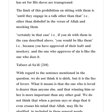
𝐡𝐚𝐬 𝐬𝐞𝐭 𝐟𝐨𝐫 𝐇𝐢𝐬 𝐬𝐥𝐚𝐯𝐞𝐬 𝐚𝐫𝐞 𝐭𝐫𝐚𝐧𝐬𝐠𝐫𝐞𝐬𝐬𝐞𝐝.
𝐓𝐡𝐞 𝐥𝐢𝐦𝐢𝐭 𝐨𝐟 𝐭𝐡𝐢𝐬 𝐩𝐫𝐨𝐡𝐢𝐛𝐢𝐭𝐢𝐨𝐧 𝐨𝐧 𝐬𝐢𝐭𝐭𝐢𝐧𝐠 𝐰𝐢𝐭𝐡 𝐭𝐡𝐞𝐦 𝐢𝐬
“𝐮𝐧𝐭𝐢𝐥 𝐭𝐡𝐞𝐲 𝐞𝐧𝐠𝐚𝐠𝐞 𝐢𝐧 𝐚 𝐭𝐚𝐥𝐤 𝐨𝐭𝐡𝐞𝐫 𝐭𝐡𝐚𝐧 𝐭𝐡𝐚𝐭” 𝐢.𝐞.,
𝐨𝐭𝐡𝐞𝐫 𝐭𝐡𝐚𝐧 𝐝𝐢𝐬𝐛𝐞𝐥𝐢𝐞𝐟 𝐢𝐧 𝐭𝐡𝐞 𝐯𝐞𝐫𝐬𝐞𝐬 𝐨𝐟 𝐀𝐥𝐥𝐚𝐡 𝐚𝐧𝐝
𝐦𝐨𝐜𝐤𝐢𝐧𝐠 𝐭𝐡𝐞𝐦.
“𝐜𝐞𝐫𝐭𝐚𝐢𝐧𝐥𝐲 𝐢𝐧 𝐭𝐡𝐚𝐭 𝐜𝐚𝐬𝐞” 𝐢.𝐞., 𝐢𝐟 𝐲𝐨𝐮 𝐬𝐢𝐭 𝐰𝐢𝐭𝐡 𝐭𝐡𝐞𝐦 𝐢𝐧
𝐭𝐡𝐞 𝐜𝐚𝐬𝐞 𝐝𝐞𝐬𝐜𝐫𝐢𝐛𝐞𝐝 𝐚𝐛𝐨𝐯𝐞, “𝐲𝐨𝐮 𝐰𝐨𝐮𝐥𝐝 𝐛𝐞 𝐥𝐢𝐤𝐞 𝐭𝐡𝐞𝐦”
𝐢.𝐞., 𝐛𝐞𝐜𝐚𝐮𝐬𝐞 𝐲𝐨𝐮 𝐡𝐚𝐯𝐞 𝐚𝐩𝐩𝐫𝐨𝐯𝐞𝐝 𝐨𝐟 𝐭𝐡𝐞𝐢𝐫 𝐤𝐮𝐟𝐫 𝐚𝐧𝐝
𝐦𝐨𝐜𝐤𝐞𝐫𝐲, 𝐚𝐧𝐝 𝐭𝐡𝐞 𝐨𝐧𝐞 𝐰𝐡𝐨 𝐚𝐩𝐩𝐫𝐨𝐯𝐞𝐬 𝐨𝐟 𝐬𝐢𝐧 𝐢𝐬 𝐥𝐢𝐤𝐞 𝐭𝐡𝐞
𝐨𝐧𝐞 𝐰𝐡𝐨 𝐝𝐨𝐞𝐬 𝐢𝐭.
𝐓𝐚𝐟𝐬𝐞𝐞𝐫 𝐚𝐥-𝐒𝐚’𝐝𝐢 (𝟐𝟏𝟎).
𝐖𝐢𝐭𝐡 𝐫𝐞𝐠𝐚𝐫𝐝 𝐭𝐨 𝐭𝐡𝐞 𝐬𝐞𝐧𝐭𝐞𝐧𝐜𝐞 𝐦𝐞𝐧𝐭𝐢𝐨𝐧𝐞𝐝 𝐢𝐧 𝐭𝐡𝐞
𝐪𝐮𝐞𝐬𝐭𝐢𝐨𝐧, 𝐰𝐞 𝐝𝐨 𝐧𝐨𝐭 𝐭𝐡𝐢𝐧𝐤 𝐢𝐭 𝐢𝐬 𝐬𝐡𝐢𝐫𝐤, 𝐛𝐮𝐭 𝐢𝐭 𝐢𝐬 𝐭𝐡𝐞 𝐥𝐢𝐞𝐬
𝐨𝐟 𝐥𝐨𝐯𝐞𝐫𝐬. 𝐖𝐡𝐚𝐭 𝐢𝐭 𝐦𝐞𝐚𝐧𝐬 𝐢𝐬 𝐭𝐡𝐚𝐭 𝐭𝐡𝐞 𝐨𝐧𝐞 𝐰𝐡𝐨 𝐢𝐬 𝐥𝐨𝐯𝐞𝐝
𝐢𝐬 𝐝𝐞𝐚𝐫𝐞𝐫 𝐭𝐡𝐚𝐧 𝐚𝐧𝐲𝐨𝐧𝐞 𝐞𝐥𝐬𝐞, 𝐚𝐧𝐝 𝐭𝐡𝐚𝐭 𝐰𝐢𝐧𝐧𝐢𝐧𝐠 𝐡𝐢𝐦 𝐨𝐫
𝐡𝐞𝐫 𝐢𝐬 𝐦𝐨𝐫𝐞 𝐢𝐦𝐩𝐨𝐫𝐭𝐚𝐧𝐭 𝐭𝐡𝐚𝐧 𝐚𝐧𝐲 𝐨𝐭𝐡𝐞𝐫 𝐠𝐨𝐚𝐥. 𝐖𝐞 𝐝𝐨
𝐧𝐨𝐭 𝐭𝐡𝐢𝐧𝐤 𝐭𝐡𝐚𝐭 𝐰𝐡𝐞𝐧 𝐚 𝐩𝐞𝐫𝐬𝐨𝐧 𝐬𝐚𝐲𝐬 𝐨𝐫 𝐬𝐢𝐧𝐠𝐬 𝐭𝐡𝐚𝐭 𝐢𝐭
𝐞𝐯𝐞𝐧 𝐜𝐫𝐨𝐬𝐬𝐞𝐬 𝐡𝐢𝐬 𝐦𝐢𝐧𝐝 𝐭𝐡𝐚𝐭 𝐀𝐥𝐥𝐚𝐡, 𝐦𝐚𝐲 𝐇𝐞 𝐛𝐞
𝐠𝐥𝐨𝐫𝐢𝐟𝐢𝐞𝐝, 𝐢𝐧 𝐢𝐧𝐜𝐥𝐮𝐝𝐞𝐝 𝐢𝐧 𝐭𝐡𝐞𝐬𝐞 𝐠𝐞𝐧𝐞𝐫𝐚𝐥 𝐰𝐨𝐫𝐝𝐬.