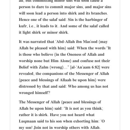
𝐚𝐥𝐥, 𝐛𝐮𝐭 𝐜𝐨𝐦𝐦𝐢𝐭𝐭𝐢𝐧𝐠 𝐦𝐢𝐧𝐨𝐫 𝐬𝐢𝐧𝐬 𝐰𝐢𝐥𝐥 𝐬𝐨𝐨𝐧 𝐜𝐚𝐮𝐬𝐞 𝐚
𝐩𝐞𝐫𝐬𝐨𝐧 𝐭𝐨 𝐝𝐚𝐫𝐞 𝐭𝐨 𝐜𝐨𝐦𝐦𝐢𝐭 𝐦𝐚𝐣𝐨𝐫 𝐬𝐢𝐧𝐬, 𝐚𝐧𝐝 𝐦𝐚𝐣𝐨𝐫 𝐬𝐢𝐧𝐬
𝐰𝐢𝐥𝐥 𝐬𝐨𝐨𝐧 𝐥𝐞𝐚𝐝 𝐚 𝐩𝐞𝐫𝐬𝐨𝐧 𝐢𝐧𝐭𝐨 𝐬𝐡𝐢𝐫𝐤 𝐚𝐧𝐝 𝐢𝐭𝐬 𝐛𝐫𝐚𝐧𝐜𝐡𝐞𝐬.
𝐇𝐞𝐧𝐜𝐞 𝐨𝐧𝐞 𝐨𝐟 𝐭𝐡𝐞 𝐬𝐚𝐥𝐚𝐟 𝐬𝐚𝐢𝐝: 𝐒𝐢𝐧 𝐢𝐬 𝐭𝐡𝐞 𝐡𝐚𝐫𝐛𝐢𝐧𝐠𝐞𝐫 𝐨𝐟
𝐤𝐮𝐟𝐫, 𝐢.𝐞., 𝐢𝐭 𝐥𝐞𝐚𝐝𝐬 𝐭𝐨 𝐢𝐭. 𝐀𝐧𝐝 𝐬𝐨𝐦𝐞 𝐨𝐟 𝐭𝐡𝐞 𝐬𝐚𝐥𝐚𝐟 𝐜𝐚𝐥𝐥𝐞𝐝
𝐢𝐭 𝐥𝐢𝐠𝐡𝐭 𝐬𝐡𝐢𝐫𝐤 𝐨𝐫 𝐦𝐢𝐧𝐨𝐫 𝐬𝐡𝐢𝐫𝐤.
𝐈𝐭 𝐰𝐚𝐬 𝐧𝐚𝐫𝐫𝐚𝐭𝐞𝐝 𝐭𝐡𝐚𝐭 ‘𝐀𝐛𝐝-𝐀𝐥𝐥𝐚𝐡 𝐢𝐛𝐧 𝐌𝐚𝐬’𝐨𝐨𝐝 (𝐦𝐚𝐲
𝐀𝐥𝐥𝐚𝐡 𝐛𝐞 𝐩𝐥𝐞𝐚𝐬𝐞𝐝 𝐰𝐢𝐭𝐡 𝐡𝐢𝐦) 𝐬𝐚𝐢𝐝: 𝐖𝐡𝐞𝐧 𝐭𝐡𝐞 𝐰𝐨𝐫𝐝𝐬 “𝐈𝐭
𝐢𝐬 𝐭𝐡𝐨𝐬𝐞 𝐰𝐡𝐨 𝐛𝐞𝐥𝐢𝐞𝐯𝐞 (𝐢𝐧 𝐭𝐡𝐞 𝐎𝐧𝐞𝐧𝐞𝐬𝐬 𝐨𝐟 𝐀𝐥𝐥𝐚𝐡 𝐚𝐧𝐝
𝐰𝐨𝐫𝐬𝐡𝐢𝐩 𝐧𝐨𝐧𝐞 𝐛𝐮𝐭 𝐇𝐢𝐦 𝐀𝐥𝐨𝐧𝐞) 𝐚𝐧𝐝 𝐜𝐨𝐧𝐟𝐮𝐬𝐞 𝐧𝐨𝐭 𝐭𝐡𝐞𝐢𝐫
𝐁𝐞𝐥𝐢𝐞𝐟 𝐰𝐢𝐭𝐡 𝐙𝐮𝐥𝐦 (𝐰𝐫𝐨𝐧𝐠)…” [𝐚𝐥-‘𝐀𝐧’𝐚𝐚𝐦 𝟔:𝟖𝟐] 𝐰𝐞𝐫𝐞
𝐫𝐞𝐯𝐞𝐚𝐥𝐞𝐝, 𝐭𝐡𝐞 𝐜𝐨𝐦𝐩𝐚𝐧𝐢𝐨𝐧𝐬 𝐨𝐟 𝐭𝐡𝐞 𝐌𝐞𝐬𝐬𝐞𝐧𝐠𝐞𝐫 𝐨𝐟 𝐀𝐥𝐥𝐚𝐡
(𝐩𝐞𝐚𝐜𝐞 𝐚𝐧𝐝 𝐛𝐥𝐞𝐬𝐬𝐢𝐧𝐠𝐬 𝐨𝐟 𝐀𝐥𝐥𝐚𝐚𝐡 𝐛𝐞 𝐮𝐩𝐨𝐧 𝐡𝐢𝐦) 𝐰𝐞𝐫𝐞
𝐝𝐢𝐬𝐭𝐫𝐞𝐬𝐬𝐞𝐝 𝐛𝐲 𝐭𝐡𝐚𝐭 𝐚𝐧𝐝 𝐬𝐚𝐢𝐝: 𝐖𝐡𝐨 𝐚𝐦𝐨𝐧𝐠 𝐮𝐬 𝐡𝐚𝐬 𝐧𝐨𝐭
𝐰𝐫𝐨𝐧𝐠𝐞𝐝 𝐡𝐢𝐦𝐬𝐞𝐥𝐟?
𝐓𝐡𝐞 𝐌𝐞𝐬𝐬𝐞𝐧𝐠𝐞𝐫 𝐨𝐟 𝐀𝐥𝐥𝐚𝐡 (𝐩𝐞𝐚𝐜𝐞 𝐚𝐧𝐝 𝐛𝐥𝐞𝐬𝐬𝐢𝐧𝐠𝐬 𝐨𝐟
𝐀𝐥𝐥𝐚𝐡 𝐛𝐞 𝐮𝐩𝐨𝐧 𝐡𝐢𝐦) 𝐬𝐚𝐢𝐝: “𝐈𝐭 𝐢𝐬 𝐧𝐨𝐭 𝐚𝐬 𝐲𝐨𝐮 𝐭𝐡𝐢𝐧𝐤;
𝐫𝐚𝐭𝐡𝐞𝐫 𝐢𝐭 𝐢𝐬 𝐬𝐡𝐢𝐫𝐤. 𝐇𝐚𝐯𝐞 𝐲𝐨𝐮 𝐧𝐨𝐭 𝐡𝐞𝐚𝐫𝐝 𝐰𝐡𝐚𝐭
𝐋𝐮𝐪𝐦𝐚𝐚𝐧 𝐬𝐚𝐢𝐝 𝐭𝐨 𝐡𝐢𝐬 𝐬𝐨𝐧 𝐰𝐡𝐞𝐧 𝐞𝐱𝐡𝐨𝐫𝐭𝐢𝐧𝐠 𝐡𝐢𝐦: ‘𝐎
𝐦𝐲 𝐬𝐨𝐧! 𝐉𝐨𝐢𝐧 𝐧𝐨𝐭 𝐢𝐧 𝐰𝐨𝐫𝐬𝐡𝐢𝐩 𝐨𝐭𝐡𝐞𝐫𝐬 𝐰𝐢𝐭𝐡 𝐀𝐥𝐥𝐚𝐡.