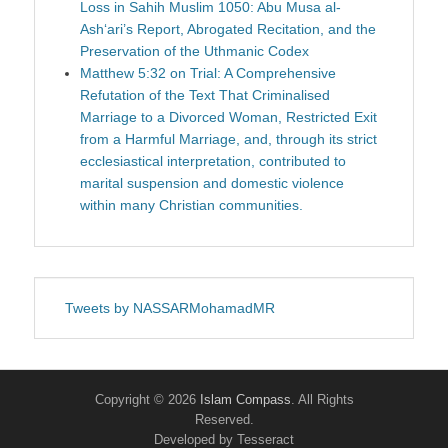
Loss in Sahih Muslim 1050: Abu Musa al-
Ash‘ari’s Report, Abrogated Recitation, and the
Preservation of the Uthmanic Codex
Matthew 5:32 on Trial: A Comprehensive
Refutation of the Text That Criminalised
Marriage to a Divorced Woman, Restricted Exit
from a Harmful Marriage, and, through its strict
ecclesiastical interpretation, contributed to
marital suspension and domestic violence
within many Christian communities.
Tweets by NASSARMohamadMR
Copyright © 2026
Islam Compass
. All Rights
Reserved.
Developed by Tesseract