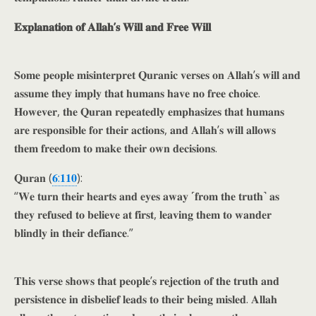
𝐄𝐱𝐩𝐥𝐚𝐧𝐚𝐭𝐢𝐨𝐧 𝐨𝐟 𝐀𝐥𝐥𝐚𝐡’𝐬 𝐖𝐢𝐥𝐥 𝐚𝐧𝐝 𝐅𝐫𝐞𝐞 𝐖𝐢𝐥𝐥
𝐒𝐨𝐦𝐞 𝐩𝐞𝐨𝐩𝐥𝐞 𝐦𝐢𝐬𝐢𝐧𝐭𝐞𝐫𝐩𝐫𝐞𝐭 𝐐𝐮𝐫𝐚𝐧𝐢𝐜 𝐯𝐞𝐫𝐬𝐞𝐬 𝐨𝐧 𝐀𝐥𝐥𝐚𝐡’𝐬 𝐰𝐢𝐥𝐥 𝐚𝐧𝐝
𝐚𝐬𝐬𝐮𝐦𝐞 𝐭𝐡𝐞𝐲 𝐢𝐦𝐩𝐥𝐲 𝐭𝐡𝐚𝐭 𝐡𝐮𝐦𝐚𝐧𝐬 𝐡𝐚𝐯𝐞 𝐧𝐨 𝐟𝐫𝐞𝐞 𝐜𝐡𝐨𝐢𝐜𝐞.
𝐇𝐨𝐰𝐞𝐯𝐞𝐫, 𝐭𝐡𝐞 𝐐𝐮𝐫𝐚𝐧 𝐫𝐞𝐩𝐞𝐚𝐭𝐞𝐝𝐥𝐲 𝐞𝐦𝐩𝐡𝐚𝐬𝐢𝐳𝐞𝐬 𝐭𝐡𝐚𝐭 𝐡𝐮𝐦𝐚𝐧𝐬
𝐚𝐫𝐞 𝐫𝐞𝐬𝐩𝐨𝐧𝐬𝐢𝐛𝐥𝐞 𝐟𝐨𝐫 𝐭𝐡𝐞𝐢𝐫 𝐚𝐜𝐭𝐢𝐨𝐧𝐬, 𝐚𝐧𝐝 𝐀𝐥𝐥𝐚𝐡’𝐬 𝐰𝐢𝐥𝐥 𝐚𝐥𝐥𝐨𝐰𝐬
𝐭𝐡𝐞𝐦 𝐟𝐫𝐞𝐞𝐝𝐨𝐦 𝐭𝐨 𝐦𝐚𝐤𝐞 𝐭𝐡𝐞𝐢𝐫 𝐨𝐰𝐧 𝐝𝐞𝐜𝐢𝐬𝐢𝐨𝐧𝐬.
𝐐𝐮𝐫𝐚𝐧 (
𝟔:𝟏𝟏𝟎
):
“𝐖𝐞 𝐭𝐮𝐫𝐧 𝐭𝐡𝐞𝐢𝐫 𝐡𝐞𝐚𝐫𝐭𝐬 𝐚𝐧𝐝 𝐞𝐲𝐞𝐬 𝐚𝐰𝐚𝐲 ˹𝐟𝐫𝐨𝐦 𝐭𝐡𝐞 𝐭𝐫𝐮𝐭𝐡˺ 𝐚𝐬
𝐭𝐡𝐞𝐲 𝐫𝐞𝐟𝐮𝐬𝐞𝐝 𝐭𝐨 𝐛𝐞𝐥𝐢𝐞𝐯𝐞 𝐚𝐭 𝐟𝐢𝐫𝐬𝐭, 𝐥𝐞𝐚𝐯𝐢𝐧𝐠 𝐭𝐡𝐞𝐦 𝐭𝐨 𝐰𝐚𝐧𝐝𝐞𝐫
𝐛𝐥𝐢𝐧𝐝𝐥𝐲 𝐢𝐧 𝐭𝐡𝐞𝐢𝐫 𝐝𝐞𝐟𝐢𝐚𝐧𝐜𝐞.”
𝐓𝐡𝐢𝐬 𝐯𝐞𝐫𝐬𝐞 𝐬𝐡𝐨𝐰𝐬 𝐭𝐡𝐚𝐭 𝐩𝐞𝐨𝐩𝐥𝐞’𝐬 𝐫𝐞𝐣𝐞𝐜𝐭𝐢𝐨𝐧 𝐨𝐟 𝐭𝐡𝐞 𝐭𝐫𝐮𝐭𝐡 𝐚𝐧𝐝
𝐩𝐞𝐫𝐬𝐢𝐬𝐭𝐞𝐧𝐜𝐞 𝐢𝐧 𝐝𝐢𝐬𝐛𝐞𝐥𝐢𝐞𝐟 𝐥𝐞𝐚𝐝𝐬 𝐭𝐨 𝐭𝐡𝐞𝐢𝐫 𝐛𝐞𝐢𝐧𝐠 𝐦𝐢𝐬𝐥𝐞𝐝. 𝐀𝐥𝐥𝐚𝐡