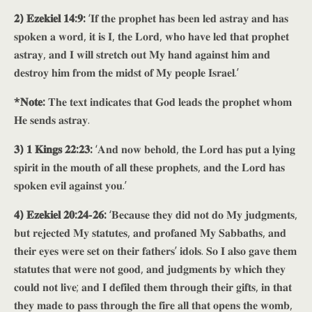
𝟐) 𝐄𝐳𝐞𝐤𝐢𝐞𝐥 𝟏𝟒:𝟗:
‘𝐈𝐟 𝐭𝐡𝐞 𝐩𝐫𝐨𝐩𝐡𝐞𝐭 𝐡𝐚𝐬 𝐛𝐞𝐞𝐧 𝐥𝐞𝐝 𝐚𝐬𝐭𝐫𝐚𝐲 𝐚𝐧𝐝 𝐡𝐚𝐬
𝐬𝐩𝐨𝐤𝐞𝐧 𝐚 𝐰𝐨𝐫𝐝, 𝐢𝐭 𝐢𝐬 𝐈, 𝐭𝐡𝐞 𝐋𝐨𝐫𝐝, 𝐰𝐡𝐨 𝐡𝐚𝐯𝐞 𝐥𝐞𝐝 𝐭𝐡𝐚𝐭 𝐩𝐫𝐨𝐩𝐡𝐞𝐭
𝐚𝐬𝐭𝐫𝐚𝐲, 𝐚𝐧𝐝 𝐈 𝐰𝐢𝐥𝐥 𝐬𝐭𝐫𝐞𝐭𝐜𝐡 𝐨𝐮𝐭 𝐌𝐲 𝐡𝐚𝐧𝐝 𝐚𝐠𝐚𝐢𝐧𝐬𝐭 𝐡𝐢𝐦 𝐚𝐧𝐝
𝐝𝐞𝐬𝐭𝐫𝐨𝐲 𝐡𝐢𝐦 𝐟𝐫𝐨𝐦 𝐭𝐡𝐞 𝐦𝐢𝐝𝐬𝐭 𝐨𝐟 𝐌𝐲 𝐩𝐞𝐨𝐩𝐥𝐞 𝐈𝐬𝐫𝐚𝐞𝐥.’
*𝐍𝐨𝐭𝐞:
𝐓𝐡𝐞 𝐭𝐞𝐱𝐭 𝐢𝐧𝐝𝐢𝐜𝐚𝐭𝐞𝐬 𝐭𝐡𝐚𝐭 𝐆𝐨𝐝 𝐥𝐞𝐚𝐝𝐬 𝐭𝐡𝐞 𝐩𝐫𝐨𝐩𝐡𝐞𝐭 𝐰𝐡𝐨𝐦
𝐇𝐞 𝐬𝐞𝐧𝐝𝐬 𝐚𝐬𝐭𝐫𝐚𝐲.
𝟑) 𝟏 𝐊𝐢𝐧𝐠𝐬 𝟐𝟐:𝟐𝟑:
‘𝐀𝐧𝐝 𝐧𝐨𝐰 𝐛𝐞𝐡𝐨𝐥𝐝, 𝐭𝐡𝐞 𝐋𝐨𝐫𝐝 𝐡𝐚𝐬 𝐩𝐮𝐭 𝐚 𝐥𝐲𝐢𝐧𝐠
𝐬𝐩𝐢𝐫𝐢𝐭 𝐢𝐧 𝐭𝐡𝐞 𝐦𝐨𝐮𝐭𝐡 𝐨𝐟 𝐚𝐥𝐥 𝐭𝐡𝐞𝐬𝐞 𝐩𝐫𝐨𝐩𝐡𝐞𝐭𝐬, 𝐚𝐧𝐝 𝐭𝐡𝐞 𝐋𝐨𝐫𝐝 𝐡𝐚𝐬
𝐬𝐩𝐨𝐤𝐞𝐧 𝐞𝐯𝐢𝐥 𝐚𝐠𝐚𝐢𝐧𝐬𝐭 𝐲𝐨𝐮.’
𝟒) 𝐄𝐳𝐞𝐤𝐢𝐞𝐥 𝟐𝟎:𝟐𝟒-𝟐𝟔:
‘𝐁𝐞𝐜𝐚𝐮𝐬𝐞 𝐭𝐡𝐞𝐲 𝐝𝐢𝐝 𝐧𝐨𝐭 𝐝𝐨 𝐌𝐲 𝐣𝐮𝐝𝐠𝐦𝐞𝐧𝐭𝐬,
𝐛𝐮𝐭 𝐫𝐞𝐣𝐞𝐜𝐭𝐞𝐝 𝐌𝐲 𝐬𝐭𝐚𝐭𝐮𝐭𝐞𝐬, 𝐚𝐧𝐝 𝐩𝐫𝐨𝐟𝐚𝐧𝐞𝐝 𝐌𝐲 𝐒𝐚𝐛𝐛𝐚𝐭𝐡𝐬, 𝐚𝐧𝐝
𝐭𝐡𝐞𝐢𝐫 𝐞𝐲𝐞𝐬 𝐰𝐞𝐫𝐞 𝐬𝐞𝐭 𝐨𝐧 𝐭𝐡𝐞𝐢𝐫 𝐟𝐚𝐭𝐡𝐞𝐫𝐬’ 𝐢𝐝𝐨𝐥𝐬. 𝐒𝐨 𝐈 𝐚𝐥𝐬𝐨 𝐠𝐚𝐯𝐞 𝐭𝐡𝐞𝐦
𝐬𝐭𝐚𝐭𝐮𝐭𝐞𝐬 𝐭𝐡𝐚𝐭 𝐰𝐞𝐫𝐞 𝐧𝐨𝐭 𝐠𝐨𝐨𝐝, 𝐚𝐧𝐝 𝐣𝐮𝐝𝐠𝐦𝐞𝐧𝐭𝐬 𝐛𝐲 𝐰𝐡𝐢𝐜𝐡 𝐭𝐡𝐞𝐲
𝐜𝐨𝐮𝐥𝐝 𝐧𝐨𝐭 𝐥𝐢𝐯𝐞; 𝐚𝐧𝐝 𝐈 𝐝𝐞𝐟𝐢𝐥𝐞𝐝 𝐭𝐡𝐞𝐦 𝐭𝐡𝐫𝐨𝐮𝐠𝐡 𝐭𝐡𝐞𝐢𝐫 𝐠𝐢𝐟𝐭𝐬, 𝐢𝐧 𝐭𝐡𝐚𝐭
𝐭𝐡𝐞𝐲 𝐦𝐚𝐝𝐞 𝐭𝐨 𝐩𝐚𝐬𝐬 𝐭𝐡𝐫𝐨𝐮𝐠𝐡 𝐭𝐡𝐞 𝐟𝐢𝐫𝐞 𝐚𝐥𝐥 𝐭𝐡𝐚𝐭 𝐨𝐩𝐞𝐧𝐬 𝐭𝐡𝐞 𝐰𝐨𝐦𝐛,