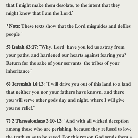
𝐭𝐡𝐚𝐭 𝐈 𝐦𝐢𝐠𝐡𝐭 𝐦𝐚𝐤𝐞 𝐭𝐡𝐞𝐦 𝐝𝐞𝐬𝐨𝐥𝐚𝐭𝐞, 𝐭𝐨 𝐭𝐡𝐞 𝐢𝐧𝐭𝐞𝐧𝐭 𝐭𝐡𝐚𝐭 𝐭𝐡𝐞𝐲
𝐦𝐢𝐠𝐡𝐭 𝐤𝐧𝐨𝐰 𝐭𝐡𝐚𝐭 𝐈 𝐚𝐦 𝐭𝐡𝐞 𝐋𝐨𝐫𝐝.’
*𝐍𝐨𝐭𝐞:
𝐓𝐡𝐞𝐬𝐞 𝐭𝐞𝐱𝐭𝐬 𝐬𝐡𝐨𝐰 𝐭𝐡𝐚𝐭 𝐭𝐡𝐞 𝐋𝐨𝐫𝐝 𝐦𝐢𝐬𝐠𝐮𝐢𝐝𝐞𝐬 𝐚𝐧𝐝 𝐝𝐞𝐟𝐢𝐥𝐞𝐬
𝐩𝐞𝐨𝐩𝐥𝐞.”
𝟓) 𝐈𝐬𝐚𝐢𝐚𝐡 𝟔𝟑:𝟏𝟕:
“𝐖𝐡𝐲, 𝐋𝐨𝐫𝐝, 𝐡𝐚𝐯𝐞 𝐲𝐨𝐮 𝐥𝐞𝐝 𝐮𝐬 𝐚𝐬𝐭𝐫𝐚𝐲 𝐟𝐫𝐨𝐦
𝐲𝐨𝐮𝐫 𝐩𝐚𝐭𝐡𝐬, 𝐚𝐧𝐝 𝐡𝐚𝐫𝐝𝐞𝐧𝐞𝐝 𝐨𝐮𝐫 𝐡𝐞𝐚𝐫𝐭𝐬 𝐚𝐠𝐚𝐢𝐧𝐬𝐭 𝐟𝐞𝐚𝐫𝐢𝐧𝐠 𝐲𝐨𝐮?
𝐑𝐞𝐭𝐮𝐫𝐧 𝐟𝐨𝐫 𝐭𝐡𝐞 𝐬𝐚𝐤𝐞 𝐨𝐟 𝐲𝐨𝐮𝐫 𝐬𝐞𝐫𝐯𝐚𝐧𝐭𝐬, 𝐭𝐡𝐞 𝐭𝐫𝐢𝐛𝐞𝐬 𝐨𝐟 𝐲𝐨𝐮𝐫
𝐢𝐧𝐡𝐞𝐫𝐢𝐭𝐚𝐧𝐜𝐞.”
𝟔) 𝐉𝐞𝐫𝐞𝐦𝐢𝐚𝐡 𝟏𝟔:𝟏𝟑:
“𝐈 𝐰𝐢𝐥𝐥 𝐝𝐫𝐢𝐯𝐞 𝐲𝐨𝐮 𝐨𝐮𝐭 𝐨𝐟 𝐭𝐡𝐢𝐬 𝐥𝐚𝐧𝐝 𝐭𝐨 𝐚 𝐥𝐚𝐧𝐝
𝐭𝐡𝐚𝐭 𝐧𝐞𝐢𝐭𝐡𝐞𝐫 𝐲𝐨𝐮 𝐧𝐨𝐫 𝐲𝐨𝐮𝐫 𝐟𝐚𝐭𝐡𝐞𝐫𝐬 𝐡𝐚𝐯𝐞 𝐤𝐧𝐨𝐰𝐧, 𝐚𝐧𝐝 𝐭𝐡𝐞𝐫𝐞
𝐲𝐨𝐮 𝐰𝐢𝐥𝐥 𝐬𝐞𝐫𝐯𝐞 𝐨𝐭𝐡𝐞𝐫 𝐠𝐨𝐝𝐬 𝐝𝐚𝐲 𝐚𝐧𝐝 𝐧𝐢𝐠𝐡𝐭, 𝐰𝐡𝐞𝐫𝐞 𝐈 𝐰𝐢𝐥𝐥 𝐠𝐢𝐯𝐞
𝐲𝐨𝐮 𝐧𝐨 𝐫𝐞𝐥𝐢𝐞𝐟.”
𝟕) 𝟐 𝐓𝐡𝐞𝐬𝐬𝐚𝐥𝐨𝐧𝐢𝐚𝐧𝐬 𝟐:𝟏𝟎-𝟏𝟐:
“𝐀𝐧𝐝 𝐰𝐢𝐭𝐡 𝐚𝐥𝐥 𝐰𝐢𝐜𝐤𝐞𝐝 𝐝𝐞𝐜𝐞𝐩𝐭𝐢𝐨𝐧
𝐚𝐦𝐨𝐧𝐠 𝐭𝐡𝐨𝐬𝐞 𝐰𝐡𝐨 𝐚𝐫𝐞 𝐩𝐞𝐫𝐢𝐬𝐡𝐢𝐧𝐠, 𝐛𝐞𝐜𝐚𝐮𝐬𝐞 𝐭𝐡𝐞𝐲 𝐫𝐞𝐟𝐮𝐬𝐞𝐝 𝐭𝐨 𝐥𝐨𝐯𝐞
𝐭𝐡𝐞 𝐭𝐫𝐮𝐭𝐡 𝐬𝐨 𝐚𝐬 𝐭𝐨 𝐛𝐞 𝐬𝐚𝐯𝐞𝐝. 𝐅𝐨𝐫 𝐭𝐡𝐢𝐬 𝐫𝐞𝐚𝐬𝐨𝐧 𝐆𝐨𝐝 𝐬𝐞𝐧𝐝𝐬 𝐭𝐡𝐞𝐦 𝐚