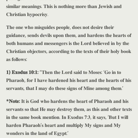
𝐬𝐢𝐦𝐢𝐥𝐚𝐫 𝐦𝐞𝐚𝐧𝐢𝐧𝐠𝐬. 𝐓𝐡𝐢𝐬 𝐢𝐬 𝐧𝐨𝐭𝐡𝐢𝐧𝐠 𝐦𝐨𝐫𝐞 𝐭𝐡𝐚𝐧 𝐉𝐞𝐰𝐢𝐬𝐡 𝐚𝐧𝐝
𝐂𝐡𝐫𝐢𝐬𝐭𝐢𝐚𝐧 𝐡𝐲𝐩𝐨𝐜𝐫𝐢𝐬𝐲.
𝐓𝐡𝐞 𝐨𝐧𝐞 𝐰𝐡𝐨 𝐦𝐢𝐬𝐠𝐮𝐢𝐝𝐞𝐬 𝐩𝐞𝐨𝐩𝐥𝐞, 𝐝𝐨𝐞𝐬 𝐧𝐨𝐭 𝐝𝐞𝐬𝐢𝐫𝐞 𝐭𝐡𝐞𝐢𝐫
𝐠𝐮𝐢𝐝𝐚𝐧𝐜𝐞, 𝐬𝐞𝐧𝐝𝐬 𝐝𝐞𝐯𝐢𝐥𝐬 𝐮𝐩𝐨𝐧 𝐭𝐡𝐞𝐦, 𝐚𝐧𝐝 𝐡𝐚𝐫𝐝𝐞𝐧𝐬 𝐭𝐡𝐞 𝐡𝐞𝐚𝐫𝐭𝐬 𝐨𝐟
𝐛𝐨𝐭𝐡 𝐡𝐮𝐦𝐚𝐧𝐬 𝐚𝐧𝐝 𝐦𝐞𝐬𝐬𝐞𝐧𝐠𝐞𝐫𝐬 𝐢𝐬 𝐭𝐡𝐞 𝐋𝐨𝐫𝐝 𝐛𝐞𝐥𝐢𝐞𝐯𝐞𝐝 𝐢𝐧 𝐛𝐲 𝐭𝐡𝐞
𝐂𝐡𝐫𝐢𝐬𝐭𝐢𝐚𝐧 𝐨𝐛𝐣𝐞𝐜𝐭𝐨𝐫𝐬, 𝐚𝐜𝐜𝐨𝐫𝐝𝐢𝐧𝐠 𝐭𝐨 𝐭𝐡𝐞 𝐭𝐞𝐱𝐭𝐬 𝐨𝐟 𝐭𝐡𝐞𝐢𝐫 𝐡𝐨𝐥𝐲 𝐛𝐨𝐨𝐤
𝐚𝐬 𝐟𝐨𝐥𝐥𝐨𝐰𝐬:
𝟏) 𝐄𝐱𝐨𝐝𝐮𝐬 𝟏𝟎:𝟏:
“𝐓𝐡𝐞𝐧 𝐭𝐡𝐞 𝐋𝐨𝐫𝐝 𝐬𝐚𝐢𝐝 𝐭𝐨 𝐌𝐨𝐬𝐞𝐬: ‘𝐆𝐨 𝐢𝐧 𝐭𝐨
𝐏𝐡𝐚𝐫𝐚𝐨𝐡, 𝐟𝐨𝐫 𝐈 𝐡𝐚𝐯𝐞 𝐡𝐚𝐫𝐝𝐞𝐧𝐞𝐝 𝐡𝐢𝐬 𝐡𝐞𝐚𝐫𝐭 𝐚𝐧𝐝 𝐭𝐡𝐞 𝐡𝐞𝐚𝐫𝐭𝐬 𝐨𝐟 𝐡𝐢𝐬
𝐬𝐞𝐫𝐯𝐚𝐧𝐭𝐬, 𝐭𝐡𝐚𝐭 𝐈 𝐦𝐚𝐲 𝐝𝐨 𝐭𝐡𝐞𝐬𝐞 𝐬𝐢𝐠𝐧𝐬 𝐨𝐟 𝐌𝐢𝐧𝐞 𝐚𝐦𝐨𝐧𝐠 𝐭𝐡𝐞𝐦.’
*𝐍𝐨𝐭𝐞:
𝐈𝐭 𝐢𝐬 𝐆𝐨𝐝 𝐰𝐡𝐨 𝐡𝐚𝐫𝐝𝐞𝐧𝐬 𝐭𝐡𝐞 𝐡𝐞𝐚𝐫𝐭 𝐨𝐟 𝐏𝐡𝐚𝐫𝐚𝐨𝐡 𝐚𝐧𝐝 𝐡𝐢𝐬
𝐬𝐞𝐫𝐯𝐚𝐧𝐭𝐬 𝐬𝐨 𝐭𝐡𝐚𝐭 𝐇𝐞 𝐦𝐚𝐲 𝐝𝐞𝐬𝐭𝐫𝐨𝐲 𝐭𝐡𝐞𝐦, 𝐚𝐬 𝐭𝐡𝐢𝐬 𝐚𝐧𝐝 𝐨𝐭𝐡𝐞𝐫 𝐭𝐞𝐱𝐭𝐬
𝐢𝐧 𝐭𝐡𝐞 𝐬𝐚𝐦𝐞 𝐛𝐨𝐨𝐤 𝐦𝐞𝐧𝐭𝐢𝐨𝐧. 𝐈𝐧 𝐄𝐱𝐨𝐝𝐮𝐬 𝟕:𝟑, 𝐢𝐭 𝐬𝐚𝐲𝐬, ‘𝐁𝐮𝐭 𝐈 𝐰𝐢𝐥𝐥
𝐡𝐚𝐫𝐝𝐞𝐧 𝐏𝐡𝐚𝐫𝐚𝐨𝐡’𝐬 𝐡𝐞𝐚𝐫𝐭 𝐚𝐧𝐝 𝐦𝐮𝐥𝐭𝐢𝐩𝐥𝐲 𝐌𝐲 𝐬𝐢𝐠𝐧𝐬 𝐚𝐧𝐝 𝐌𝐲
𝐰𝐨𝐧𝐝𝐞𝐫𝐬 𝐢𝐧 𝐭𝐡𝐞 𝐥𝐚𝐧𝐝 𝐨𝐟 𝐄𝐠𝐲𝐩𝐭.’