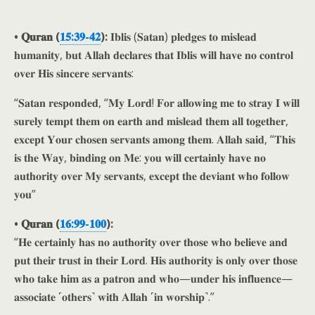
• 𝐐𝐮𝐫𝐚𝐧 (
𝟏𝟓:𝟑𝟗-𝟒𝟐
):
𝐈𝐛𝐥𝐢𝐬 (𝐒𝐚𝐭𝐚𝐧) 𝐩𝐥𝐞𝐝𝐠𝐞𝐬 𝐭𝐨 𝐦𝐢𝐬𝐥𝐞𝐚𝐝
𝐡𝐮𝐦𝐚𝐧𝐢𝐭𝐲, 𝐛𝐮𝐭 𝐀𝐥𝐥𝐚𝐡 𝐝𝐞𝐜𝐥𝐚𝐫𝐞𝐬 𝐭𝐡𝐚𝐭 𝐈𝐛𝐥𝐢𝐬 𝐰𝐢𝐥𝐥 𝐡𝐚𝐯𝐞 𝐧𝐨 𝐜𝐨𝐧𝐭𝐫𝐨𝐥
𝐨𝐯𝐞𝐫 𝐇𝐢𝐬 𝐬𝐢𝐧𝐜𝐞𝐫𝐞 𝐬𝐞𝐫𝐯𝐚𝐧𝐭𝐬:
“𝐒𝐚𝐭𝐚𝐧 𝐫𝐞𝐬𝐩𝐨𝐧𝐝𝐞𝐝, “𝐌𝐲 𝐋𝐨𝐫𝐝! 𝐅𝐨𝐫 𝐚𝐥𝐥𝐨𝐰𝐢𝐧𝐠 𝐦𝐞 𝐭𝐨 𝐬𝐭𝐫𝐚𝐲 𝐈 𝐰𝐢𝐥𝐥
𝐬𝐮𝐫𝐞𝐥𝐲 𝐭𝐞𝐦𝐩𝐭 𝐭𝐡𝐞𝐦 𝐨𝐧 𝐞𝐚𝐫𝐭𝐡 𝐚𝐧𝐝 𝐦𝐢𝐬𝐥𝐞𝐚𝐝 𝐭𝐡𝐞𝐦 𝐚𝐥𝐥 𝐭𝐨𝐠𝐞𝐭𝐡𝐞𝐫,
𝐞𝐱𝐜𝐞𝐩𝐭 𝐘𝐨𝐮𝐫 𝐜𝐡𝐨𝐬𝐞𝐧 𝐬𝐞𝐫𝐯𝐚𝐧𝐭𝐬 𝐚𝐦𝐨𝐧𝐠 𝐭𝐡𝐞𝐦. 𝐀𝐥𝐥𝐚𝐡 𝐬𝐚𝐢𝐝, “𝐓𝐡𝐢𝐬
𝐢𝐬 𝐭𝐡𝐞 𝐖𝐚𝐲, 𝐛𝐢𝐧𝐝𝐢𝐧𝐠 𝐨𝐧 𝐌𝐞: 𝐲𝐨𝐮 𝐰𝐢𝐥𝐥 𝐜𝐞𝐫𝐭𝐚𝐢𝐧𝐥𝐲 𝐡𝐚𝐯𝐞 𝐧𝐨
𝐚𝐮𝐭𝐡𝐨𝐫𝐢𝐭𝐲 𝐨𝐯𝐞𝐫 𝐌𝐲 𝐬𝐞𝐫𝐯𝐚𝐧𝐭𝐬, 𝐞𝐱𝐜𝐞𝐩𝐭 𝐭𝐡𝐞 𝐝𝐞𝐯𝐢𝐚𝐧𝐭 𝐰𝐡𝐨 𝐟𝐨𝐥𝐥𝐨𝐰
𝐲𝐨𝐮”
• 𝐐𝐮𝐫𝐚𝐧 (
𝟏𝟔:𝟗𝟗-𝟏𝟎𝟎
):
“𝐇𝐞 𝐜𝐞𝐫𝐭𝐚𝐢𝐧𝐥𝐲 𝐡𝐚𝐬 𝐧𝐨 𝐚𝐮𝐭𝐡𝐨𝐫𝐢𝐭𝐲 𝐨𝐯𝐞𝐫 𝐭𝐡𝐨𝐬𝐞 𝐰𝐡𝐨 𝐛𝐞𝐥𝐢𝐞𝐯𝐞 𝐚𝐧𝐝
𝐩𝐮𝐭 𝐭𝐡𝐞𝐢𝐫 𝐭𝐫𝐮𝐬𝐭 𝐢𝐧 𝐭𝐡𝐞𝐢𝐫 𝐋𝐨𝐫𝐝. 𝐇𝐢𝐬 𝐚𝐮𝐭𝐡𝐨𝐫𝐢𝐭𝐲 𝐢𝐬 𝐨𝐧𝐥𝐲 𝐨𝐯𝐞𝐫 𝐭𝐡𝐨𝐬𝐞
𝐰𝐡𝐨 𝐭𝐚𝐤𝐞 𝐡𝐢𝐦 𝐚𝐬 𝐚 𝐩𝐚𝐭𝐫𝐨𝐧 𝐚𝐧𝐝 𝐰𝐡𝐨—𝐮𝐧𝐝𝐞𝐫 𝐡𝐢𝐬 𝐢𝐧𝐟𝐥𝐮𝐞𝐧𝐜𝐞—
𝐚𝐬𝐬𝐨𝐜𝐢𝐚𝐭𝐞 ˹𝐨𝐭𝐡𝐞𝐫𝐬˺ 𝐰𝐢𝐭𝐡 𝐀𝐥𝐥𝐚𝐡 ˹𝐢𝐧 𝐰𝐨𝐫𝐬𝐡𝐢𝐩˺.”