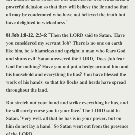
𝐩𝐨𝐰𝐞𝐫𝐟𝐮𝐥 𝐝𝐞𝐥𝐮𝐬𝐢𝐨𝐧 𝐬𝐨 𝐭𝐡𝐚𝐭 𝐭𝐡𝐞𝐲 𝐰𝐢𝐥𝐥 𝐛𝐞𝐥𝐢𝐞𝐯𝐞 𝐭𝐡𝐞 𝐥𝐢𝐞 𝐚𝐧𝐝 𝐬𝐨 𝐭𝐡𝐚𝐭
𝐚𝐥𝐥 𝐦𝐚𝐲 𝐛𝐞 𝐜𝐨𝐧𝐝𝐞𝐦𝐧𝐞𝐝 𝐰𝐡𝐨 𝐡𝐚𝐯𝐞 𝐧𝐨𝐭 𝐛𝐞𝐥𝐢𝐞𝐯𝐞𝐝 𝐭𝐡𝐞 𝐭𝐫𝐮𝐭𝐡 𝐛𝐮𝐭
𝐡𝐚𝐯𝐞 𝐝𝐞𝐥𝐢𝐠𝐡𝐭𝐞𝐝 𝐢𝐧 𝐰𝐢𝐜𝐤𝐞𝐝𝐧𝐞𝐬𝐬.”
𝟖) 𝐉𝐨𝐛 𝟏:𝟖-𝟏𝟐, 𝟐:𝟑-𝟔:
“𝐓𝐡𝐞𝐧 𝐭𝐡𝐞 𝐋𝐎𝐑𝐃 𝐬𝐚𝐢𝐝 𝐭𝐨 𝐒𝐚𝐭𝐚𝐧, ‘𝐇𝐚𝐯𝐞
𝐲𝐨𝐮 𝐜𝐨𝐧𝐬𝐢𝐝𝐞𝐫𝐞𝐝 𝐦𝐲 𝐬𝐞𝐫𝐯𝐚𝐧𝐭 𝐉𝐨𝐛? 𝐓𝐡𝐞𝐫𝐞 𝐢𝐬 𝐧𝐨 𝐨𝐧𝐞 𝐨𝐧 𝐞𝐚𝐫𝐭𝐡
𝐥𝐢𝐤𝐞 𝐡𝐢𝐦; 𝐡𝐞 𝐢𝐬 𝐛𝐥𝐚𝐦𝐞𝐥𝐞𝐬𝐬 𝐚𝐧𝐝 𝐮𝐩𝐫𝐢𝐠𝐡𝐭, 𝐚 𝐦𝐚𝐧 𝐰𝐡𝐨 𝐟𝐞𝐚𝐫𝐬 𝐆𝐨𝐝
𝐚𝐧𝐝 𝐬𝐡𝐮𝐧𝐬 𝐞𝐯𝐢𝐥.’ 𝐒𝐚𝐭𝐚𝐧 𝐚𝐧𝐬𝐰𝐞𝐫𝐞𝐝 𝐭𝐡𝐞 𝐋𝐎𝐑𝐃, ‘𝐃𝐨𝐞𝐬 𝐉𝐨𝐛 𝐟𝐞𝐚𝐫
𝐆𝐨𝐝 𝐟𝐨𝐫 𝐧𝐨𝐭𝐡𝐢𝐧𝐠? 𝐇𝐚𝐯𝐞 𝐲𝐨𝐮 𝐧𝐨𝐭 𝐩𝐮𝐭 𝐚 𝐡𝐞𝐝𝐠𝐞 𝐚𝐫𝐨𝐮𝐧𝐝 𝐡𝐢𝐦 𝐚𝐧𝐝
𝐡𝐢𝐬 𝐡𝐨𝐮𝐬𝐞𝐡𝐨𝐥𝐝 𝐚𝐧𝐝 𝐞𝐯𝐞𝐫𝐲𝐭𝐡𝐢𝐧𝐠 𝐡𝐞 𝐡𝐚𝐬? 𝐘𝐨𝐮 𝐡𝐚𝐯𝐞 𝐛𝐥𝐞𝐬𝐬𝐞𝐝 𝐭𝐡𝐞
𝐰𝐨𝐫𝐤 𝐨𝐟 𝐡𝐢𝐬 𝐡𝐚𝐧𝐝𝐬, 𝐬𝐨 𝐭𝐡𝐚𝐭 𝐡𝐢𝐬 𝐟𝐥𝐨𝐜𝐤𝐬 𝐚𝐧𝐝 𝐡𝐞𝐫𝐝𝐬 𝐡𝐚𝐯𝐞 𝐬𝐩𝐫𝐞𝐚𝐝
𝐭𝐡𝐫𝐨𝐮𝐠𝐡𝐨𝐮𝐭 𝐭𝐡𝐞 𝐥𝐚𝐧𝐝.
𝐁𝐮𝐭 𝐬𝐭𝐫𝐞𝐭𝐜𝐡 𝐨𝐮𝐭 𝐲𝐨𝐮𝐫 𝐡𝐚𝐧𝐝 𝐚𝐧𝐝 𝐬𝐭𝐫𝐢𝐤𝐞 𝐞𝐯𝐞𝐫𝐲𝐭𝐡𝐢𝐧𝐠 𝐡𝐞 𝐡𝐚𝐬, 𝐚𝐧𝐝
𝐡𝐞 𝐰𝐢𝐥𝐥 𝐬𝐮𝐫𝐞𝐥𝐲 𝐜𝐮𝐫𝐬𝐞 𝐲𝐨𝐮 𝐭𝐨 𝐲𝐨𝐮𝐫 𝐟𝐚𝐜𝐞.’ 𝐓𝐡𝐞 𝐋𝐎𝐑𝐃 𝐬𝐚𝐢𝐝 𝐭𝐨
𝐒𝐚𝐭𝐚𝐧, ‘𝐕𝐞𝐫𝐲 𝐰𝐞𝐥𝐥, 𝐚𝐥𝐥 𝐭𝐡𝐚𝐭 𝐡𝐞 𝐡𝐚𝐬 𝐢𝐬 𝐢𝐧 𝐲𝐨𝐮𝐫 𝐩𝐨𝐰𝐞𝐫, 𝐛𝐮𝐭 𝐨𝐧
𝐡𝐢𝐦 𝐝𝐨 𝐧𝐨𝐭 𝐥𝐚𝐲 𝐚 𝐡𝐚𝐧𝐝.’ 𝐒𝐨 𝐒𝐚𝐭𝐚𝐧 𝐰𝐞𝐧𝐭 𝐨𝐮𝐭 𝐟𝐫𝐨𝐦 𝐭𝐡𝐞 𝐩𝐫𝐞𝐬𝐞𝐧𝐜𝐞
𝐨𝐟 𝐭𝐡𝐞 𝐋𝐎𝐑𝐃. …