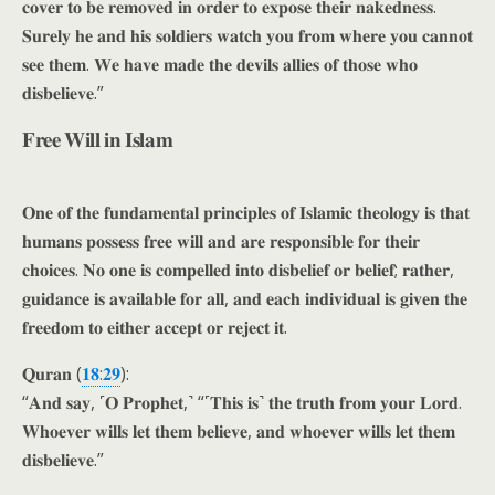
𝐜𝐨𝐯𝐞𝐫 𝐭𝐨 𝐛𝐞 𝐫𝐞𝐦𝐨𝐯𝐞𝐝 𝐢𝐧 𝐨𝐫𝐝𝐞𝐫 𝐭𝐨 𝐞𝐱𝐩𝐨𝐬𝐞 𝐭𝐡𝐞𝐢𝐫 𝐧𝐚𝐤𝐞𝐝𝐧𝐞𝐬𝐬.
𝐒𝐮𝐫𝐞𝐥𝐲 𝐡𝐞 𝐚𝐧𝐝 𝐡𝐢𝐬 𝐬𝐨𝐥𝐝𝐢𝐞𝐫𝐬 𝐰𝐚𝐭𝐜𝐡 𝐲𝐨𝐮 𝐟𝐫𝐨𝐦 𝐰𝐡𝐞𝐫𝐞 𝐲𝐨𝐮 𝐜𝐚𝐧𝐧𝐨𝐭
𝐬𝐞𝐞 𝐭𝐡𝐞𝐦. 𝐖𝐞 𝐡𝐚𝐯𝐞 𝐦𝐚𝐝𝐞 𝐭𝐡𝐞 𝐝𝐞𝐯𝐢𝐥𝐬 𝐚𝐥𝐥𝐢𝐞𝐬 𝐨𝐟 𝐭𝐡𝐨𝐬𝐞 𝐰𝐡𝐨
𝐝𝐢𝐬𝐛𝐞𝐥𝐢𝐞𝐯𝐞.”
𝐅𝐫𝐞𝐞 𝐖𝐢𝐥𝐥 𝐢𝐧 𝐈𝐬𝐥𝐚𝐦
𝐎𝐧𝐞 𝐨𝐟 𝐭𝐡𝐞 𝐟𝐮𝐧𝐝𝐚𝐦𝐞𝐧𝐭𝐚𝐥 𝐩𝐫𝐢𝐧𝐜𝐢𝐩𝐥𝐞𝐬 𝐨𝐟 𝐈𝐬𝐥𝐚𝐦𝐢𝐜 𝐭𝐡𝐞𝐨𝐥𝐨𝐠𝐲 𝐢𝐬 𝐭𝐡𝐚𝐭
𝐡𝐮𝐦𝐚𝐧𝐬 𝐩𝐨𝐬𝐬𝐞𝐬𝐬 𝐟𝐫𝐞𝐞 𝐰𝐢𝐥𝐥 𝐚𝐧𝐝 𝐚𝐫𝐞 𝐫𝐞𝐬𝐩𝐨𝐧𝐬𝐢𝐛𝐥𝐞 𝐟𝐨𝐫 𝐭𝐡𝐞𝐢𝐫
𝐜𝐡𝐨𝐢𝐜𝐞𝐬. 𝐍𝐨 𝐨𝐧𝐞 𝐢𝐬 𝐜𝐨𝐦𝐩𝐞𝐥𝐥𝐞𝐝 𝐢𝐧𝐭𝐨 𝐝𝐢𝐬𝐛𝐞𝐥𝐢𝐞𝐟 𝐨𝐫 𝐛𝐞𝐥𝐢𝐞𝐟; 𝐫𝐚𝐭𝐡𝐞𝐫,
𝐠𝐮𝐢𝐝𝐚𝐧𝐜𝐞 𝐢𝐬 𝐚𝐯𝐚𝐢𝐥𝐚𝐛𝐥𝐞 𝐟𝐨𝐫 𝐚𝐥𝐥, 𝐚𝐧𝐝 𝐞𝐚𝐜𝐡 𝐢𝐧𝐝𝐢𝐯𝐢𝐝𝐮𝐚𝐥 𝐢𝐬 𝐠𝐢𝐯𝐞𝐧 𝐭𝐡𝐞
𝐟𝐫𝐞𝐞𝐝𝐨𝐦 𝐭𝐨 𝐞𝐢𝐭𝐡𝐞𝐫 𝐚𝐜𝐜𝐞𝐩𝐭 𝐨𝐫 𝐫𝐞𝐣𝐞𝐜𝐭 𝐢𝐭.
𝐐𝐮𝐫𝐚𝐧 (
𝟏𝟖:𝟐𝟗
):
“𝐀𝐧𝐝 𝐬𝐚𝐲, ˹𝐎 𝐏𝐫𝐨𝐩𝐡𝐞𝐭,˺ “˹𝐓𝐡𝐢𝐬 𝐢𝐬˺ 𝐭𝐡𝐞 𝐭𝐫𝐮𝐭𝐡 𝐟𝐫𝐨𝐦 𝐲𝐨𝐮𝐫 𝐋𝐨𝐫𝐝.
𝐖𝐡𝐨𝐞𝐯𝐞𝐫 𝐰𝐢𝐥𝐥𝐬 𝐥𝐞𝐭 𝐭𝐡𝐞𝐦 𝐛𝐞𝐥𝐢𝐞𝐯𝐞, 𝐚𝐧𝐝 𝐰𝐡𝐨𝐞𝐯𝐞𝐫 𝐰𝐢𝐥𝐥𝐬 𝐥𝐞𝐭 𝐭𝐡𝐞𝐦
𝐝𝐢𝐬𝐛𝐞𝐥𝐢𝐞𝐯𝐞.”