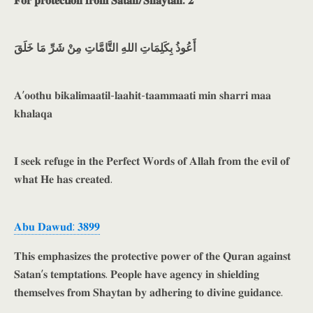
𝐅𝐨𝐫 𝐩𝐫𝐨𝐭𝐞𝐜𝐭𝐢𝐨𝐧 𝐟𝐫𝐨𝐦 𝐒𝐚𝐭𝐚𝐧/𝐒𝐡𝐚𝐲𝐭𝐚𝐧: 𝟐
أَعُوذُ بِكَلِمَاتِ اللهِ التَّامَّاتِ مِنْ شَرِّ مَا خَلَقَ
𝐀’𝐨𝐨𝐭𝐡𝐮 𝐛𝐢𝐤𝐚𝐥𝐢𝐦𝐚𝐚𝐭𝐢𝐥-𝐥𝐚𝐚𝐡𝐢𝐭-𝐭𝐚𝐚𝐦𝐦𝐚𝐚𝐭𝐢 𝐦𝐢𝐧 𝐬𝐡𝐚𝐫𝐫𝐢 𝐦𝐚𝐚
𝐤𝐡𝐚𝐥𝐚𝐪𝐚
𝐈 𝐬𝐞𝐞𝐤 𝐫𝐞𝐟𝐮𝐠𝐞 𝐢𝐧 𝐭𝐡𝐞 𝐏𝐞𝐫𝐟𝐞𝐜𝐭 𝐖𝐨𝐫𝐝𝐬 𝐨𝐟 𝐀𝐥𝐥𝐚𝐡 𝐟𝐫𝐨𝐦 𝐭𝐡𝐞 𝐞𝐯𝐢𝐥 𝐨𝐟
𝐰𝐡𝐚𝐭 𝐇𝐞 𝐡𝐚𝐬 𝐜𝐫𝐞𝐚𝐭𝐞𝐝.
𝐀𝐛𝐮 𝐃𝐚𝐰𝐮𝐝: 𝟑𝟖𝟗𝟗
𝐓𝐡𝐢𝐬 𝐞𝐦𝐩𝐡𝐚𝐬𝐢𝐳𝐞𝐬 𝐭𝐡𝐞 𝐩𝐫𝐨𝐭𝐞𝐜𝐭𝐢𝐯𝐞 𝐩𝐨𝐰𝐞𝐫 𝐨𝐟 𝐭𝐡𝐞 𝐐𝐮𝐫𝐚𝐧 𝐚𝐠𝐚𝐢𝐧𝐬𝐭
𝐒𝐚𝐭𝐚𝐧’𝐬 𝐭𝐞𝐦𝐩𝐭𝐚𝐭𝐢𝐨𝐧𝐬. 𝐏𝐞𝐨𝐩𝐥𝐞 𝐡𝐚𝐯𝐞 𝐚𝐠𝐞𝐧𝐜𝐲 𝐢𝐧 𝐬𝐡𝐢𝐞𝐥𝐝𝐢𝐧𝐠
𝐭𝐡𝐞𝐦𝐬𝐞𝐥𝐯𝐞𝐬 𝐟𝐫𝐨𝐦 𝐒𝐡𝐚𝐲𝐭𝐚𝐧 𝐛𝐲 𝐚𝐝𝐡𝐞𝐫𝐢𝐧𝐠 𝐭𝐨 𝐝𝐢𝐯𝐢𝐧𝐞 𝐠𝐮𝐢𝐝𝐚𝐧𝐜𝐞.