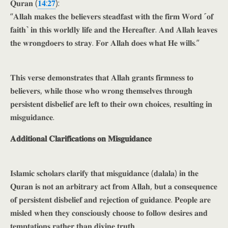
𝐐𝐮𝐫𝐚𝐧 (
𝟏𝟒:𝟐𝟕
):
“𝐀𝐥𝐥𝐚𝐡 𝐦𝐚𝐤𝐞𝐬 𝐭𝐡𝐞 𝐛𝐞𝐥𝐢𝐞𝐯𝐞𝐫𝐬 𝐬𝐭𝐞𝐚𝐝𝐟𝐚𝐬𝐭 𝐰𝐢𝐭𝐡 𝐭𝐡𝐞 𝐟𝐢𝐫𝐦 𝐖𝐨𝐫𝐝 ˹𝐨𝐟
𝐟𝐚𝐢𝐭𝐡˺ 𝐢𝐧 𝐭𝐡𝐢𝐬 𝐰𝐨𝐫𝐥𝐝𝐥𝐲 𝐥𝐢𝐟𝐞 𝐚𝐧𝐝 𝐭𝐡𝐞 𝐇𝐞𝐫𝐞𝐚𝐟𝐭𝐞𝐫. 𝐀𝐧𝐝 𝐀𝐥𝐥𝐚𝐡 𝐥𝐞𝐚𝐯𝐞𝐬
𝐭𝐡𝐞 𝐰𝐫𝐨𝐧𝐠𝐝𝐨𝐞𝐫𝐬 𝐭𝐨 𝐬𝐭𝐫𝐚𝐲. 𝐅𝐨𝐫 𝐀𝐥𝐥𝐚𝐡 𝐝𝐨𝐞𝐬 𝐰𝐡𝐚𝐭 𝐇𝐞 𝐰𝐢𝐥𝐥𝐬.”
𝐓𝐡𝐢𝐬 𝐯𝐞𝐫𝐬𝐞 𝐝𝐞𝐦𝐨𝐧𝐬𝐭𝐫𝐚𝐭𝐞𝐬 𝐭𝐡𝐚𝐭 𝐀𝐥𝐥𝐚𝐡 𝐠𝐫𝐚𝐧𝐭𝐬 𝐟𝐢𝐫𝐦𝐧𝐞𝐬𝐬 𝐭𝐨
𝐛𝐞𝐥𝐢𝐞𝐯𝐞𝐫𝐬, 𝐰𝐡𝐢𝐥𝐞 𝐭𝐡𝐨𝐬𝐞 𝐰𝐡𝐨 𝐰𝐫𝐨𝐧𝐠 𝐭𝐡𝐞𝐦𝐬𝐞𝐥𝐯𝐞𝐬 𝐭𝐡𝐫𝐨𝐮𝐠𝐡
𝐩𝐞𝐫𝐬𝐢𝐬𝐭𝐞𝐧𝐭 𝐝𝐢𝐬𝐛𝐞𝐥𝐢𝐞𝐟 𝐚𝐫𝐞 𝐥𝐞𝐟𝐭 𝐭𝐨 𝐭𝐡𝐞𝐢𝐫 𝐨𝐰𝐧 𝐜𝐡𝐨𝐢𝐜𝐞𝐬, 𝐫𝐞𝐬𝐮𝐥𝐭𝐢𝐧𝐠 𝐢𝐧
𝐦𝐢𝐬𝐠𝐮𝐢𝐝𝐚𝐧𝐜𝐞.
𝐀𝐝𝐝𝐢𝐭𝐢𝐨𝐧𝐚𝐥 𝐂𝐥𝐚𝐫𝐢𝐟𝐢𝐜𝐚𝐭𝐢𝐨𝐧𝐬 𝐨𝐧 𝐌𝐢𝐬𝐠𝐮𝐢𝐝𝐚𝐧𝐜𝐞
𝐈𝐬𝐥𝐚𝐦𝐢𝐜 𝐬𝐜𝐡𝐨𝐥𝐚𝐫𝐬 𝐜𝐥𝐚𝐫𝐢𝐟𝐲 𝐭𝐡𝐚𝐭 𝐦𝐢𝐬𝐠𝐮𝐢𝐝𝐚𝐧𝐜𝐞 (𝐝𝐚𝐥𝐚𝐥𝐚) 𝐢𝐧 𝐭𝐡𝐞
𝐐𝐮𝐫𝐚𝐧 𝐢𝐬 𝐧𝐨𝐭 𝐚𝐧 𝐚𝐫𝐛𝐢𝐭𝐫𝐚𝐫𝐲 𝐚𝐜𝐭 𝐟𝐫𝐨𝐦 𝐀𝐥𝐥𝐚𝐡, 𝐛𝐮𝐭 𝐚 𝐜𝐨𝐧𝐬𝐞𝐪𝐮𝐞𝐧𝐜𝐞
𝐨𝐟 𝐩𝐞𝐫𝐬𝐢𝐬𝐭𝐞𝐧𝐭 𝐝𝐢𝐬𝐛𝐞𝐥𝐢𝐞𝐟 𝐚𝐧𝐝 𝐫𝐞𝐣𝐞𝐜𝐭𝐢𝐨𝐧 𝐨𝐟 𝐠𝐮𝐢𝐝𝐚𝐧𝐜𝐞. 𝐏𝐞𝐨𝐩𝐥𝐞 𝐚𝐫𝐞
𝐦𝐢𝐬𝐥𝐞𝐝 𝐰𝐡𝐞𝐧 𝐭𝐡𝐞𝐲 𝐜𝐨𝐧𝐬𝐜𝐢𝐨𝐮𝐬𝐥𝐲 𝐜𝐡𝐨𝐨𝐬𝐞 𝐭𝐨 𝐟𝐨𝐥𝐥𝐨𝐰 𝐝𝐞𝐬𝐢𝐫𝐞𝐬 𝐚𝐧𝐝
𝐭𝐞𝐦𝐩𝐭𝐚𝐭𝐢𝐨𝐧𝐬 𝐫𝐚𝐭𝐡𝐞𝐫 𝐭𝐡𝐚𝐧 𝐝𝐢𝐯𝐢𝐧𝐞 𝐭𝐫𝐮𝐭𝐡.