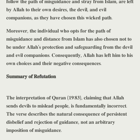
𝐟𝐨𝐥𝐥𝐨𝐰 𝐭𝐡𝐞 𝐩𝐚𝐭𝐡 𝐨𝐟 𝐦𝐢𝐬𝐠𝐮𝐢𝐝𝐚𝐧𝐜𝐞 𝐚𝐧𝐝 𝐬𝐭𝐫𝐚𝐲 𝐟𝐫𝐨𝐦 𝐈𝐬𝐥𝐚𝐦, 𝐚𝐫𝐞 𝐥𝐞𝐟𝐭
𝐛𝐲 𝐀𝐥𝐥𝐚𝐡 𝐭𝐨 𝐭𝐡𝐞𝐢𝐫 𝐨𝐰𝐧 𝐝𝐞𝐬𝐢𝐫𝐞𝐬, 𝐭𝐡𝐞 𝐝𝐞𝐯𝐢𝐥, 𝐚𝐧𝐝 𝐞𝐯𝐢𝐥
𝐜𝐨𝐦𝐩𝐚𝐧𝐢𝐨𝐧𝐬, 𝐚𝐬 𝐭𝐡𝐞𝐲 𝐡𝐚𝐯𝐞 𝐜𝐡𝐨𝐬𝐞𝐧 𝐭𝐡𝐢𝐬 𝐰𝐢𝐜𝐤𝐞𝐝 𝐩𝐚𝐭𝐡.
𝐌𝐨𝐫𝐞𝐨𝐯𝐞𝐫, 𝐭𝐡𝐞 𝐢𝐧𝐝𝐢𝐯𝐢𝐝𝐮𝐚𝐥 𝐰𝐡𝐨 𝐨𝐩𝐭𝐬 𝐟𝐨𝐫 𝐭𝐡𝐞 𝐩𝐚𝐭𝐡 𝐨𝐟
𝐦𝐢𝐬𝐠𝐮𝐢𝐝𝐚𝐧𝐜𝐞 𝐚𝐧𝐝 𝐝𝐢𝐬𝐭𝐚𝐧𝐜𝐞 𝐟𝐫𝐨𝐦 𝐈𝐬𝐥𝐚𝐦 𝐡𝐚𝐬 𝐚𝐥𝐬𝐨 𝐜𝐡𝐨𝐬𝐞𝐧 𝐧𝐨𝐭 𝐭𝐨
𝐛𝐞 𝐮𝐧𝐝𝐞𝐫 𝐀𝐥𝐥𝐚𝐡’𝐬 𝐩𝐫𝐨𝐭𝐞𝐜𝐭𝐢𝐨𝐧 𝐚𝐧𝐝 𝐬𝐚𝐟𝐞𝐠𝐮𝐚𝐫𝐝𝐢𝐧𝐠 𝐟𝐫𝐨𝐦 𝐭𝐡𝐞 𝐝𝐞𝐯𝐢𝐥
𝐚𝐧𝐝 𝐞𝐯𝐢𝐥 𝐜𝐨𝐦𝐩𝐚𝐧𝐢𝐨𝐧𝐬. 𝐂𝐨𝐧𝐬𝐞𝐪𝐮𝐞𝐧𝐭𝐥𝐲, 𝐀𝐥𝐥𝐚𝐡 𝐡𝐚𝐬 𝐥𝐞𝐟𝐭 𝐡𝐢𝐦 𝐭𝐨 𝐡𝐢𝐬
𝐨𝐰𝐧 𝐜𝐡𝐨𝐢𝐜𝐞𝐬 𝐚𝐧𝐝 𝐭𝐡𝐞𝐢𝐫 𝐧𝐞𝐠𝐚𝐭𝐢𝐯𝐞 𝐜𝐨𝐧𝐬𝐞𝐪𝐮𝐞𝐧𝐜𝐞𝐬.
𝐒𝐮𝐦𝐦𝐚𝐫𝐲 𝐨𝐟 𝐑𝐞𝐟𝐮𝐭𝐚𝐭𝐢𝐨𝐧
𝐓𝐡𝐞 𝐢𝐧𝐭𝐞𝐫𝐩𝐫𝐞𝐭𝐚𝐭𝐢𝐨𝐧 𝐨𝐟 𝐐𝐮𝐫𝐚𝐧 (𝟏𝟗:𝟖𝟑), 𝐜𝐥𝐚𝐢𝐦𝐢𝐧𝐠 𝐭𝐡𝐚𝐭 𝐀𝐥𝐥𝐚𝐡
𝐬𝐞𝐧𝐝𝐬 𝐝𝐞𝐯𝐢𝐥𝐬 𝐭𝐨 𝐦𝐢𝐬𝐥𝐞𝐚𝐝 𝐩𝐞𝐨𝐩𝐥𝐞, 𝐢𝐬 𝐟𝐮𝐧𝐝𝐚𝐦𝐞𝐧𝐭𝐚𝐥𝐥𝐲 𝐢𝐧𝐜𝐨𝐫𝐫𝐞𝐜𝐭.
𝐓𝐡𝐞 𝐯𝐞𝐫𝐬𝐞 𝐝𝐞𝐬𝐜𝐫𝐢𝐛𝐞𝐬 𝐭𝐡𝐞 𝐧𝐚𝐭𝐮𝐫𝐚𝐥 𝐜𝐨𝐧𝐬𝐞𝐪𝐮𝐞𝐧𝐜𝐞 𝐨𝐟 𝐩𝐞𝐫𝐬𝐢𝐬𝐭𝐞𝐧𝐭
𝐝𝐢𝐬𝐛𝐞𝐥𝐢𝐞𝐟 𝐚𝐧𝐝 𝐫𝐞𝐣𝐞𝐜𝐭𝐢𝐨𝐧 𝐨𝐟 𝐠𝐮𝐢𝐝𝐚𝐧𝐜𝐞, 𝐧𝐨𝐭 𝐚𝐧 𝐚𝐫𝐛𝐢𝐭𝐫𝐚𝐫𝐲
𝐢𝐦𝐩𝐨𝐬𝐢𝐭𝐢𝐨𝐧 𝐨𝐟 𝐦𝐢𝐬𝐠𝐮𝐢𝐝𝐚𝐧𝐜𝐞.