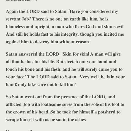
𝐀𝐠𝐚𝐢𝐧 𝐭𝐡𝐞 𝐋𝐎𝐑𝐃 𝐬𝐚𝐢𝐝 𝐭𝐨 𝐒𝐚𝐭𝐚𝐧, ‘𝐇𝐚𝐯𝐞 𝐲𝐨𝐮 𝐜𝐨𝐧𝐬𝐢𝐝𝐞𝐫𝐞𝐝 𝐦𝐲
𝐬𝐞𝐫𝐯𝐚𝐧𝐭 𝐉𝐨𝐛? 𝐓𝐡𝐞𝐫𝐞 𝐢𝐬 𝐧𝐨 𝐨𝐧𝐞 𝐨𝐧 𝐞𝐚𝐫𝐭𝐡 𝐥𝐢𝐤𝐞 𝐡𝐢𝐦; 𝐡𝐞 𝐢𝐬
𝐛𝐥𝐚𝐦𝐞𝐥𝐞𝐬𝐬 𝐚𝐧𝐝 𝐮𝐩𝐫𝐢𝐠𝐡𝐭, 𝐚 𝐦𝐚𝐧 𝐰𝐡𝐨 𝐟𝐞𝐚𝐫𝐬 𝐆𝐨𝐝 𝐚𝐧𝐝 𝐬𝐡𝐮𝐧𝐬 𝐞𝐯𝐢𝐥.
𝐀𝐧𝐝 𝐬𝐭𝐢𝐥𝐥 𝐡𝐞 𝐡𝐨𝐥𝐝𝐬 𝐟𝐚𝐬𝐭 𝐭𝐨 𝐡𝐢𝐬 𝐢𝐧𝐭𝐞𝐠𝐫𝐢𝐭𝐲, 𝐭𝐡𝐨𝐮𝐠𝐡 𝐲𝐨𝐮 𝐢𝐧𝐜𝐢𝐭𝐞𝐝 𝐦𝐞
𝐚𝐠𝐚𝐢𝐧𝐬𝐭 𝐡𝐢𝐦 𝐭𝐨 𝐝𝐞𝐬𝐭𝐫𝐨𝐲 𝐡𝐢𝐦 𝐰𝐢𝐭𝐡𝐨𝐮𝐭 𝐫𝐞𝐚𝐬𝐨𝐧.’
𝐒𝐚𝐭𝐚𝐧 𝐚𝐧𝐬𝐰𝐞𝐫𝐞𝐝 𝐭𝐡𝐞 𝐋𝐎𝐑𝐃, ‘𝐒𝐤𝐢𝐧 𝐟𝐨𝐫 𝐬𝐤𝐢𝐧! 𝐀 𝐦𝐚𝐧 𝐰𝐢𝐥𝐥 𝐠𝐢𝐯𝐞
𝐚𝐥𝐥 𝐭𝐡𝐚𝐭 𝐡𝐞 𝐡𝐚𝐬 𝐟𝐨𝐫 𝐡𝐢𝐬 𝐥𝐢𝐟𝐞. 𝐁𝐮𝐭 𝐬𝐭𝐫𝐞𝐭𝐜𝐡 𝐨𝐮𝐭 𝐲𝐨𝐮𝐫 𝐡𝐚𝐧𝐝 𝐚𝐧𝐝
𝐭𝐨𝐮𝐜𝐡 𝐡𝐢𝐬 𝐛𝐨𝐧𝐞 𝐚𝐧𝐝 𝐡𝐢𝐬 𝐟𝐥𝐞𝐬𝐡, 𝐚𝐧𝐝 𝐡𝐞 𝐰𝐢𝐥𝐥 𝐬𝐮𝐫𝐞𝐥𝐲 𝐜𝐮𝐫𝐬𝐞 𝐲𝐨𝐮 𝐭𝐨
𝐲𝐨𝐮𝐫 𝐟𝐚𝐜𝐞.’ 𝐓𝐡𝐞 𝐋𝐎𝐑𝐃 𝐬𝐚𝐢𝐝 𝐭𝐨 𝐒𝐚𝐭𝐚𝐧, ‘𝐕𝐞𝐫𝐲 𝐰𝐞𝐥𝐥, 𝐡𝐞 𝐢𝐬 𝐢𝐧 𝐲𝐨𝐮𝐫
𝐡𝐚𝐧𝐝; 𝐨𝐧𝐥𝐲 𝐭𝐚𝐤𝐞 𝐜𝐚𝐫𝐞 𝐧𝐨𝐭 𝐭𝐨 𝐤𝐢𝐥𝐥 𝐡𝐢𝐦.’
𝐒𝐨 𝐒𝐚𝐭𝐚𝐧 𝐰𝐞𝐧𝐭 𝐨𝐮𝐭 𝐟𝐫𝐨𝐦 𝐭𝐡𝐞 𝐩𝐫𝐞𝐬𝐞𝐧𝐜𝐞 𝐨𝐟 𝐭𝐡𝐞 𝐋𝐎𝐑𝐃, 𝐚𝐧𝐝
𝐚𝐟𝐟𝐥𝐢𝐜𝐭𝐞𝐝 𝐉𝐨𝐛 𝐰𝐢𝐭𝐡 𝐥𝐨𝐚𝐭𝐡𝐬𝐨𝐦𝐞 𝐬𝐨𝐫𝐞𝐬 𝐟𝐫𝐨𝐦 𝐭𝐡𝐞 𝐬𝐨𝐥𝐞 𝐨𝐟 𝐡𝐢𝐬 𝐟𝐨𝐨𝐭 𝐭𝐨
𝐭𝐡𝐞 𝐜𝐫𝐨𝐰𝐧 𝐨𝐟 𝐡𝐢𝐬 𝐡𝐞𝐚𝐝. 𝐒𝐨 𝐡𝐞 𝐭𝐨𝐨𝐤 𝐟𝐨𝐫 𝐡𝐢𝐦𝐬𝐞𝐥𝐟 𝐚 𝐩𝐨𝐭𝐬𝐡𝐞𝐫𝐝 𝐭𝐨
𝐬𝐜𝐫𝐚𝐩𝐞 𝐡𝐢𝐦𝐬𝐞𝐥𝐟 𝐰𝐢𝐭𝐡 𝐚𝐬 𝐡𝐞 𝐬𝐚𝐭 𝐢𝐧 𝐭𝐡𝐞 𝐚𝐬𝐡𝐞𝐬.