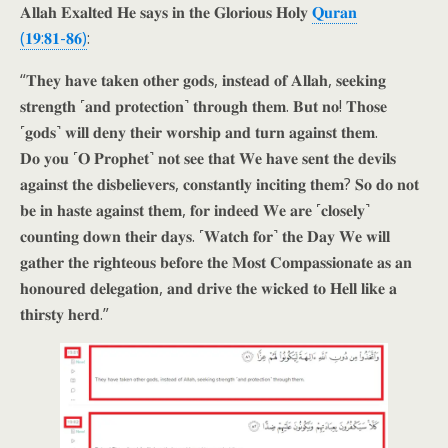
𝐀𝐥𝐥𝐚𝐡 𝐄𝐱𝐚𝐥𝐭𝐞𝐝 𝐇𝐞 𝐬𝐚𝐲𝐬 𝐢𝐧 𝐭𝐡𝐞 𝐆𝐥𝐨𝐫𝐢𝐨𝐮𝐬 𝐇𝐨𝐥𝐲
𝐐𝐮𝐫𝐚𝐧
(𝟏𝟗:𝟖𝟏-𝟖𝟔)
:
“𝐓𝐡𝐞𝐲 𝐡𝐚𝐯𝐞 𝐭𝐚𝐤𝐞𝐧 𝐨𝐭𝐡𝐞𝐫 𝐠𝐨𝐝𝐬, 𝐢𝐧𝐬𝐭𝐞𝐚𝐝 𝐨𝐟 𝐀𝐥𝐥𝐚𝐡, 𝐬𝐞𝐞𝐤𝐢𝐧𝐠
𝐬𝐭𝐫𝐞𝐧𝐠𝐭𝐡 ˹𝐚𝐧𝐝 𝐩𝐫𝐨𝐭𝐞𝐜𝐭𝐢𝐨𝐧˺ 𝐭𝐡𝐫𝐨𝐮𝐠𝐡 𝐭𝐡𝐞𝐦. 𝐁𝐮𝐭 𝐧𝐨! 𝐓𝐡𝐨𝐬𝐞
˹𝐠𝐨𝐝𝐬˺ 𝐰𝐢𝐥𝐥 𝐝𝐞𝐧𝐲 𝐭𝐡𝐞𝐢𝐫 𝐰𝐨𝐫𝐬𝐡𝐢𝐩 𝐚𝐧𝐝 𝐭𝐮𝐫𝐧 𝐚𝐠𝐚𝐢𝐧𝐬𝐭 𝐭𝐡𝐞𝐦.
𝐃𝐨 𝐲𝐨𝐮 ˹𝐎 𝐏𝐫𝐨𝐩𝐡𝐞𝐭˺ 𝐧𝐨𝐭 𝐬𝐞𝐞 𝐭𝐡𝐚𝐭 𝐖𝐞 𝐡𝐚𝐯𝐞 𝐬𝐞𝐧𝐭 𝐭𝐡𝐞 𝐝𝐞𝐯𝐢𝐥𝐬
𝐚𝐠𝐚𝐢𝐧𝐬𝐭 𝐭𝐡𝐞 𝐝𝐢𝐬𝐛𝐞𝐥𝐢𝐞𝐯𝐞𝐫𝐬, 𝐜𝐨𝐧𝐬𝐭𝐚𝐧𝐭𝐥𝐲 𝐢𝐧𝐜𝐢𝐭𝐢𝐧𝐠 𝐭𝐡𝐞𝐦? 𝐒𝐨 𝐝𝐨 𝐧𝐨𝐭
𝐛𝐞 𝐢𝐧 𝐡𝐚𝐬𝐭𝐞 𝐚𝐠𝐚𝐢𝐧𝐬𝐭 𝐭𝐡𝐞𝐦, 𝐟𝐨𝐫 𝐢𝐧𝐝𝐞𝐞𝐝 𝐖𝐞 𝐚𝐫𝐞 ˹𝐜𝐥𝐨𝐬𝐞𝐥𝐲˺
𝐜𝐨𝐮𝐧𝐭𝐢𝐧𝐠 𝐝𝐨𝐰𝐧 𝐭𝐡𝐞𝐢𝐫 𝐝𝐚𝐲𝐬. ˹𝐖𝐚𝐭𝐜𝐡 𝐟𝐨𝐫˺ 𝐭𝐡𝐞 𝐃𝐚𝐲 𝐖𝐞 𝐰𝐢𝐥𝐥
𝐠𝐚𝐭𝐡𝐞𝐫 𝐭𝐡𝐞 𝐫𝐢𝐠𝐡𝐭𝐞𝐨𝐮𝐬 𝐛𝐞𝐟𝐨𝐫𝐞 𝐭𝐡𝐞 𝐌𝐨𝐬𝐭 𝐂𝐨𝐦𝐩𝐚𝐬𝐬𝐢𝐨𝐧𝐚𝐭𝐞 𝐚𝐬 𝐚𝐧
𝐡𝐨𝐧𝐨𝐮𝐫𝐞𝐝 𝐝𝐞𝐥𝐞𝐠𝐚𝐭𝐢𝐨𝐧, 𝐚𝐧𝐝 𝐝𝐫𝐢𝐯𝐞 𝐭𝐡𝐞 𝐰𝐢𝐜𝐤𝐞𝐝 𝐭𝐨 𝐇𝐞𝐥𝐥 𝐥𝐢𝐤𝐞 𝐚
𝐭𝐡𝐢𝐫𝐬𝐭𝐲 𝐡𝐞𝐫𝐝.”