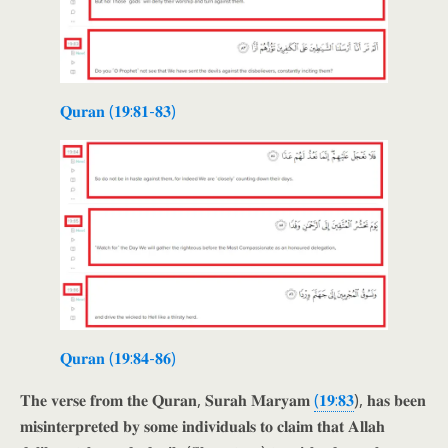
𝐐𝐮𝐫𝐚𝐧 (𝟏𝟗:𝟖𝟏-𝟖𝟑)
𝐐𝐮𝐫𝐚𝐧 (𝟏𝟗:𝟖𝟒-𝟖𝟔)
𝐓𝐡𝐞 𝐯𝐞𝐫𝐬𝐞 𝐟𝐫𝐨𝐦 𝐭𝐡𝐞 𝐐𝐮𝐫𝐚𝐧, 𝐒𝐮𝐫𝐚𝐡 𝐌𝐚𝐫𝐲𝐚𝐦
(𝟏𝟗:𝟖𝟑
), 𝐡𝐚𝐬 𝐛𝐞𝐞𝐧
𝐦𝐢𝐬𝐢𝐧𝐭𝐞𝐫𝐩𝐫𝐞𝐭𝐞𝐝 𝐛𝐲 𝐬𝐨𝐦𝐞 𝐢𝐧𝐝𝐢𝐯𝐢𝐝𝐮𝐚𝐥𝐬 𝐭𝐨 𝐜𝐥𝐚𝐢𝐦 𝐭𝐡𝐚𝐭 𝐀𝐥𝐥𝐚𝐡