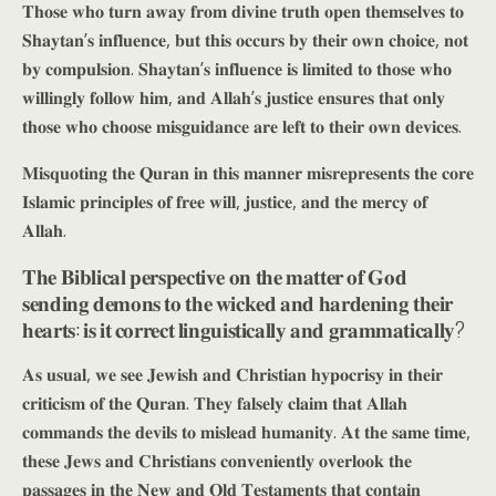
𝐓𝐡𝐨𝐬𝐞 𝐰𝐡𝐨 𝐭𝐮𝐫𝐧 𝐚𝐰𝐚𝐲 𝐟𝐫𝐨𝐦 𝐝𝐢𝐯𝐢𝐧𝐞 𝐭𝐫𝐮𝐭𝐡 𝐨𝐩𝐞𝐧 𝐭𝐡𝐞𝐦𝐬𝐞𝐥𝐯𝐞𝐬 𝐭𝐨
𝐒𝐡𝐚𝐲𝐭𝐚𝐧’𝐬 𝐢𝐧𝐟𝐥𝐮𝐞𝐧𝐜𝐞, 𝐛𝐮𝐭 𝐭𝐡𝐢𝐬 𝐨𝐜𝐜𝐮𝐫𝐬 𝐛𝐲 𝐭𝐡𝐞𝐢𝐫 𝐨𝐰𝐧 𝐜𝐡𝐨𝐢𝐜𝐞, 𝐧𝐨𝐭
𝐛𝐲 𝐜𝐨𝐦𝐩𝐮𝐥𝐬𝐢𝐨𝐧. 𝐒𝐡𝐚𝐲𝐭𝐚𝐧’𝐬 𝐢𝐧𝐟𝐥𝐮𝐞𝐧𝐜𝐞 𝐢𝐬 𝐥𝐢𝐦𝐢𝐭𝐞𝐝 𝐭𝐨 𝐭𝐡𝐨𝐬𝐞 𝐰𝐡𝐨
𝐰𝐢𝐥𝐥𝐢𝐧𝐠𝐥𝐲 𝐟𝐨𝐥𝐥𝐨𝐰 𝐡𝐢𝐦, 𝐚𝐧𝐝 𝐀𝐥𝐥𝐚𝐡’𝐬 𝐣𝐮𝐬𝐭𝐢𝐜𝐞 𝐞𝐧𝐬𝐮𝐫𝐞𝐬 𝐭𝐡𝐚𝐭 𝐨𝐧𝐥𝐲
𝐭𝐡𝐨𝐬𝐞 𝐰𝐡𝐨 𝐜𝐡𝐨𝐨𝐬𝐞 𝐦𝐢𝐬𝐠𝐮𝐢𝐝𝐚𝐧𝐜𝐞 𝐚𝐫𝐞 𝐥𝐞𝐟𝐭 𝐭𝐨 𝐭𝐡𝐞𝐢𝐫 𝐨𝐰𝐧 𝐝𝐞𝐯𝐢𝐜𝐞𝐬.
𝐌𝐢𝐬𝐪𝐮𝐨𝐭𝐢𝐧𝐠 𝐭𝐡𝐞 𝐐𝐮𝐫𝐚𝐧 𝐢𝐧 𝐭𝐡𝐢𝐬 𝐦𝐚𝐧𝐧𝐞𝐫 𝐦𝐢𝐬𝐫𝐞𝐩𝐫𝐞𝐬𝐞𝐧𝐭𝐬 𝐭𝐡𝐞 𝐜𝐨𝐫𝐞
𝐈𝐬𝐥𝐚𝐦𝐢𝐜 𝐩𝐫𝐢𝐧𝐜𝐢𝐩𝐥𝐞𝐬 𝐨𝐟 𝐟𝐫𝐞𝐞 𝐰𝐢𝐥𝐥, 𝐣𝐮𝐬𝐭𝐢𝐜𝐞, 𝐚𝐧𝐝 𝐭𝐡𝐞 𝐦𝐞𝐫𝐜𝐲 𝐨𝐟
𝐀𝐥𝐥𝐚𝐡.
𝐓𝐡𝐞 𝐁𝐢𝐛𝐥𝐢𝐜𝐚𝐥 𝐩𝐞𝐫𝐬𝐩𝐞𝐜𝐭𝐢𝐯𝐞 𝐨𝐧 𝐭𝐡𝐞 𝐦𝐚𝐭𝐭𝐞𝐫 𝐨𝐟 𝐆𝐨𝐝
𝐬𝐞𝐧𝐝𝐢𝐧𝐠 𝐝𝐞𝐦𝐨𝐧𝐬 𝐭𝐨 𝐭𝐡𝐞 𝐰𝐢𝐜𝐤𝐞𝐝 𝐚𝐧𝐝 𝐡𝐚𝐫𝐝𝐞𝐧𝐢𝐧𝐠 𝐭𝐡𝐞𝐢𝐫
𝐡𝐞𝐚𝐫𝐭𝐬: 𝐢𝐬 𝐢𝐭 𝐜𝐨𝐫𝐫𝐞𝐜𝐭 𝐥𝐢𝐧𝐠𝐮𝐢𝐬𝐭𝐢𝐜𝐚𝐥𝐥𝐲 𝐚𝐧𝐝 𝐠𝐫𝐚𝐦𝐦𝐚𝐭𝐢𝐜𝐚𝐥𝐥𝐲?
𝐀𝐬 𝐮𝐬𝐮𝐚𝐥, 𝐰𝐞 𝐬𝐞𝐞 𝐉𝐞𝐰𝐢𝐬𝐡 𝐚𝐧𝐝 𝐂𝐡𝐫𝐢𝐬𝐭𝐢𝐚𝐧 𝐡𝐲𝐩𝐨𝐜𝐫𝐢𝐬𝐲 𝐢𝐧 𝐭𝐡𝐞𝐢𝐫
𝐜𝐫𝐢𝐭𝐢𝐜𝐢𝐬𝐦 𝐨𝐟 𝐭𝐡𝐞 𝐐𝐮𝐫𝐚𝐧. 𝐓𝐡𝐞𝐲 𝐟𝐚𝐥𝐬𝐞𝐥𝐲 𝐜𝐥𝐚𝐢𝐦 𝐭𝐡𝐚𝐭 𝐀𝐥𝐥𝐚𝐡
𝐜𝐨𝐦𝐦𝐚𝐧𝐝𝐬 𝐭𝐡𝐞 𝐝𝐞𝐯𝐢𝐥𝐬 𝐭𝐨 𝐦𝐢𝐬𝐥𝐞𝐚𝐝 𝐡𝐮𝐦𝐚𝐧𝐢𝐭𝐲. 𝐀𝐭 𝐭𝐡𝐞 𝐬𝐚𝐦𝐞 𝐭𝐢𝐦𝐞,
𝐭𝐡𝐞𝐬𝐞 𝐉𝐞𝐰𝐬 𝐚𝐧𝐝 𝐂𝐡𝐫𝐢𝐬𝐭𝐢𝐚𝐧𝐬 𝐜𝐨𝐧𝐯𝐞𝐧𝐢𝐞𝐧𝐭𝐥𝐲 𝐨𝐯𝐞𝐫𝐥𝐨𝐨𝐤 𝐭𝐡𝐞
𝐩𝐚𝐬𝐬𝐚𝐠𝐞𝐬 𝐢𝐧 𝐭𝐡𝐞 𝐍𝐞𝐰 𝐚𝐧𝐝 𝐎𝐥𝐝 𝐓𝐞𝐬𝐭𝐚𝐦𝐞𝐧𝐭𝐬 𝐭𝐡𝐚𝐭 𝐜𝐨𝐧𝐭𝐚𝐢𝐧