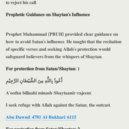
𝐭𝐨 𝐫𝐞𝐣𝐞𝐜𝐭 𝐡𝐢𝐬 𝐜𝐚𝐥𝐥.
𝐏𝐫𝐨𝐩𝐡𝐞𝐭𝐢𝐜 𝐆𝐮𝐢𝐝𝐚𝐧𝐜𝐞 𝐨𝐧 𝐒𝐡𝐚𝐲𝐭𝐚𝐧’𝐬 𝐈𝐧𝐟𝐥𝐮𝐞𝐧𝐜𝐞
𝐏𝐫𝐨𝐩𝐡𝐞𝐭 𝐌𝐮𝐡𝐚𝐦𝐦𝐚𝐝 (𝐏𝐁𝐔𝐇) 𝐩𝐫𝐨𝐯𝐢𝐝𝐞𝐝 𝐜𝐥𝐞𝐚𝐫 𝐠𝐮𝐢𝐝𝐚𝐧𝐜𝐞 𝐨𝐧
𝐡𝐨𝐰 𝐭𝐨 𝐚𝐯𝐨𝐢𝐝 𝐒𝐚𝐭𝐚𝐧’𝐬 𝐢𝐧𝐟𝐥𝐮𝐞𝐧𝐜𝐞. 𝐇𝐞 𝐭𝐚𝐮𝐠𝐡𝐭 𝐭𝐡𝐚𝐭 𝐭𝐡𝐞 𝐫𝐞𝐜𝐢𝐭𝐚𝐭𝐢𝐨𝐧
𝐨𝐟 𝐬𝐩𝐞𝐜𝐢𝐟𝐢𝐜 𝐯𝐞𝐫𝐬𝐞𝐬 𝐚𝐧𝐝 𝐬𝐞𝐞𝐤𝐢𝐧𝐠 𝐀𝐥𝐥𝐚𝐡’𝐬 𝐩𝐫𝐨𝐭𝐞𝐜𝐭𝐢𝐨𝐧 𝐰𝐨𝐮𝐥𝐝
𝐬𝐚𝐟𝐞𝐠𝐮𝐚𝐫𝐝 𝐛𝐞𝐥𝐢𝐞𝐯𝐞𝐫𝐬 𝐟𝐫𝐨𝐦 𝐭𝐡𝐞 𝐰𝐡𝐢𝐬𝐩𝐞𝐫𝐬 𝐨𝐟 𝐒𝐡𝐚𝐲𝐭𝐚𝐧.
𝐅𝐨𝐫 𝐩𝐫𝐨𝐭𝐞𝐜𝐭𝐢𝐨𝐧 𝐟𝐫𝐨𝐦 𝐒𝐚𝐭𝐚𝐧/𝐒𝐡𝐚𝐲𝐭𝐚𝐧:
𝟏
أَعُوذُ بِاللَّهِ مِنَ الشَّيْطانِ الرَّجِيْمِ
𝐀’𝐨𝐨𝐭𝐡𝐮 𝐛𝐢𝐥𝐥𝐚𝐚𝐡𝐢 𝐦𝐢𝐧𝐚𝐬𝐡-𝐒𝐡𝐚𝐲𝐭𝐚𝐚𝐧𝐢𝐫-𝐫𝐚𝐣𝐞𝐞𝐦:
𝐈 𝐬𝐞𝐞𝐤 𝐫𝐞𝐟𝐮𝐠𝐞 𝐰𝐢𝐭𝐡 𝐀𝐥𝐥𝐚𝐡 𝐚𝐠𝐚𝐢𝐧𝐬𝐭 𝐭𝐡𝐞 𝐒𝐚𝐭𝐚𝐧, 𝐭𝐡𝐞 𝐨𝐮𝐭𝐜𝐚𝐬𝐭.
𝐀𝐛𝐮 𝐃𝐚𝐰𝐮𝐝: 𝟒𝟕𝟖𝟏
𝐀𝐥-𝐁𝐮𝐤𝐡𝐚𝐫𝐢: 𝟔𝟏𝟏𝟓