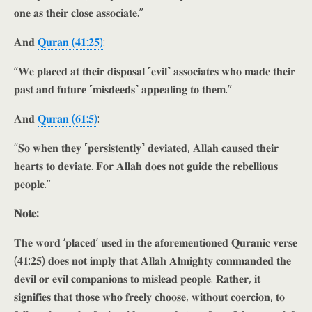
𝐨𝐧𝐞 𝐚𝐬 𝐭𝐡𝐞𝐢𝐫 𝐜𝐥𝐨𝐬𝐞 𝐚𝐬𝐬𝐨𝐜𝐢𝐚𝐭𝐞.”
𝐀𝐧𝐝
𝐐𝐮𝐫𝐚𝐧 (𝟒𝟏:𝟐𝟓)
:
“𝐖𝐞 𝐩𝐥𝐚𝐜𝐞𝐝 𝐚𝐭 𝐭𝐡𝐞𝐢𝐫 𝐝𝐢𝐬𝐩𝐨𝐬𝐚𝐥 ˹𝐞𝐯𝐢𝐥˺ 𝐚𝐬𝐬𝐨𝐜𝐢𝐚𝐭𝐞𝐬 𝐰𝐡𝐨 𝐦𝐚𝐝𝐞 𝐭𝐡𝐞𝐢𝐫
𝐩𝐚𝐬𝐭 𝐚𝐧𝐝 𝐟𝐮𝐭𝐮𝐫𝐞 ˹𝐦𝐢𝐬𝐝𝐞𝐞𝐝𝐬˺ 𝐚𝐩𝐩𝐞𝐚𝐥𝐢𝐧𝐠 𝐭𝐨 𝐭𝐡𝐞𝐦.”
𝐀𝐧𝐝
𝐐𝐮𝐫𝐚𝐧 (𝟔𝟏:𝟓)
:
“𝐒𝐨 𝐰𝐡𝐞𝐧 𝐭𝐡𝐞𝐲 ˹𝐩𝐞𝐫𝐬𝐢𝐬𝐭𝐞𝐧𝐭𝐥𝐲˺ 𝐝𝐞𝐯𝐢𝐚𝐭𝐞𝐝, 𝐀𝐥𝐥𝐚𝐡 𝐜𝐚𝐮𝐬𝐞𝐝 𝐭𝐡𝐞𝐢𝐫
𝐡𝐞𝐚𝐫𝐭𝐬 𝐭𝐨 𝐝𝐞𝐯𝐢𝐚𝐭𝐞. 𝐅𝐨𝐫 𝐀𝐥𝐥𝐚𝐡 𝐝𝐨𝐞𝐬 𝐧𝐨𝐭 𝐠𝐮𝐢𝐝𝐞 𝐭𝐡𝐞 𝐫𝐞𝐛𝐞𝐥𝐥𝐢𝐨𝐮𝐬
𝐩𝐞𝐨𝐩𝐥𝐞.”
𝐍𝐨𝐭𝐞:
𝐓𝐡𝐞 𝐰𝐨𝐫𝐝 ‘𝐩𝐥𝐚𝐜𝐞𝐝’ 𝐮𝐬𝐞𝐝 𝐢𝐧 𝐭𝐡𝐞 𝐚𝐟𝐨𝐫𝐞𝐦𝐞𝐧𝐭𝐢𝐨𝐧𝐞𝐝 𝐐𝐮𝐫𝐚𝐧𝐢𝐜 𝐯𝐞𝐫𝐬𝐞
(𝟒𝟏:𝟐𝟓) 𝐝𝐨𝐞𝐬 𝐧𝐨𝐭 𝐢𝐦𝐩𝐥𝐲 𝐭𝐡𝐚𝐭 𝐀𝐥𝐥𝐚𝐡 𝐀𝐥𝐦𝐢𝐠𝐡𝐭𝐲 𝐜𝐨𝐦𝐦𝐚𝐧𝐝𝐞𝐝 𝐭𝐡𝐞
𝐝𝐞𝐯𝐢𝐥 𝐨𝐫 𝐞𝐯𝐢𝐥 𝐜𝐨𝐦𝐩𝐚𝐧𝐢𝐨𝐧𝐬 𝐭𝐨 𝐦𝐢𝐬𝐥𝐞𝐚𝐝 𝐩𝐞𝐨𝐩𝐥𝐞. 𝐑𝐚𝐭𝐡𝐞𝐫, 𝐢𝐭
𝐬𝐢𝐠𝐧𝐢𝐟𝐢𝐞𝐬 𝐭𝐡𝐚𝐭 𝐭𝐡𝐨𝐬𝐞 𝐰𝐡𝐨 𝐟𝐫𝐞𝐞𝐥𝐲 𝐜𝐡𝐨𝐨𝐬𝐞, 𝐰𝐢𝐭𝐡𝐨𝐮𝐭 𝐜𝐨𝐞𝐫𝐜𝐢𝐨𝐧, 𝐭𝐨