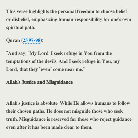
𝐓𝐡𝐢𝐬 𝐯𝐞𝐫𝐬𝐞 𝐡𝐢𝐠𝐡𝐥𝐢𝐠𝐡𝐭𝐬 𝐭𝐡𝐞 𝐩𝐞𝐫𝐬𝐨𝐧𝐚𝐥 𝐟𝐫𝐞𝐞𝐝𝐨𝐦 𝐭𝐨 𝐜𝐡𝐨𝐨𝐬𝐞 𝐛𝐞𝐥𝐢𝐞𝐟
𝐨𝐫 𝐝𝐢𝐬𝐛𝐞𝐥𝐢𝐞𝐟, 𝐞𝐦𝐩𝐡𝐚𝐬𝐢𝐳𝐢𝐧𝐠 𝐡𝐮𝐦𝐚𝐧 𝐫𝐞𝐬𝐩𝐨𝐧𝐬𝐢𝐛𝐢𝐥𝐢𝐭𝐲 𝐟𝐨𝐫 𝐨𝐧𝐞’𝐬 𝐨𝐰𝐧
𝐬𝐩𝐢𝐫𝐢𝐭𝐮𝐚𝐥 𝐩𝐚𝐭𝐡.
𝐐𝐮𝐫𝐚𝐧 (
𝟐𝟑:𝟗𝟕-𝟗𝟖
):
“𝐀𝐧𝐝 𝐬𝐚𝐲, “𝐌𝐲 𝐋𝐨𝐫𝐝! 𝐈 𝐬𝐞𝐞𝐤 𝐫𝐞𝐟𝐮𝐠𝐞 𝐢𝐧 𝐘𝐨𝐮 𝐟𝐫𝐨𝐦 𝐭𝐡𝐞
𝐭𝐞𝐦𝐩𝐭𝐚𝐭𝐢𝐨𝐧𝐬 𝐨𝐟 𝐭𝐡𝐞 𝐝𝐞𝐯𝐢𝐥𝐬. 𝐀𝐧𝐝 𝐈 𝐬𝐞𝐞𝐤 𝐫𝐞𝐟𝐮𝐠𝐞 𝐢𝐧 𝐘𝐨𝐮, 𝐦𝐲
𝐋𝐨𝐫𝐝, 𝐭𝐡𝐚𝐭 𝐭𝐡𝐞𝐲 ˹𝐞𝐯𝐞𝐧˺ 𝐜𝐨𝐦𝐞 𝐧𝐞𝐚𝐫 𝐦𝐞.”
𝐀𝐥𝐥𝐚𝐡’𝐬 𝐉𝐮𝐬𝐭𝐢𝐜𝐞 𝐚𝐧𝐝 𝐌𝐢𝐬𝐠𝐮𝐢𝐝𝐚𝐧𝐜𝐞
𝐀𝐥𝐥𝐚𝐡’𝐬 𝐣𝐮𝐬𝐭𝐢𝐜𝐞 𝐢𝐬 𝐚𝐛𝐬𝐨𝐥𝐮𝐭𝐞. 𝐖𝐡𝐢𝐥𝐞 𝐇𝐞 𝐚𝐥𝐥𝐨𝐰𝐬 𝐡𝐮𝐦𝐚𝐧𝐬 𝐭𝐨 𝐟𝐨𝐥𝐥𝐨𝐰
𝐭𝐡𝐞𝐢𝐫 𝐜𝐡𝐨𝐬𝐞𝐧 𝐩𝐚𝐭𝐡𝐬, 𝐇𝐞 𝐝𝐨𝐞𝐬 𝐧𝐨𝐭 𝐦𝐢𝐬𝐠𝐮𝐢𝐝𝐞 𝐭𝐡𝐨𝐬𝐞 𝐰𝐡𝐨 𝐬𝐞𝐞𝐤
𝐭𝐫𝐮𝐭𝐡. 𝐌𝐢𝐬𝐠𝐮𝐢𝐝𝐚𝐧𝐜𝐞 𝐢𝐬 𝐫𝐞𝐬𝐞𝐫𝐯𝐞𝐝 𝐟𝐨𝐫 𝐭𝐡𝐨𝐬𝐞 𝐰𝐡𝐨 𝐫𝐞𝐣𝐞𝐜𝐭 𝐠𝐮𝐢𝐝𝐚𝐧𝐜𝐞
𝐞𝐯𝐞𝐧 𝐚𝐟𝐭𝐞𝐫 𝐢𝐭 𝐡𝐚𝐬 𝐛𝐞𝐞𝐧 𝐦𝐚𝐝𝐞 𝐜𝐥𝐞𝐚𝐫 𝐭𝐨 𝐭𝐡𝐞𝐦.