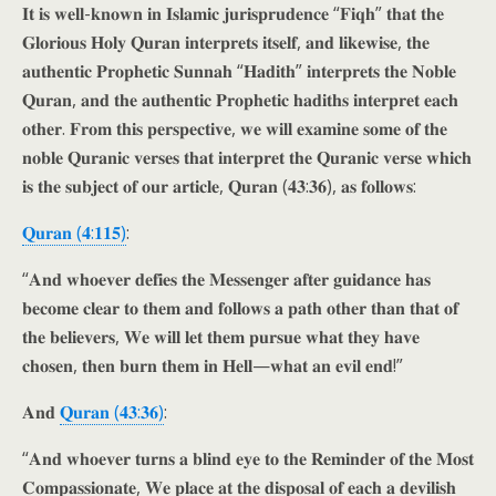
𝐈𝐭 𝐢𝐬 𝐰𝐞𝐥𝐥-𝐤𝐧𝐨𝐰𝐧 𝐢𝐧 𝐈𝐬𝐥𝐚𝐦𝐢𝐜 𝐣𝐮𝐫𝐢𝐬𝐩𝐫𝐮𝐝𝐞𝐧𝐜𝐞 “𝐅𝐢𝐪𝐡” 𝐭𝐡𝐚𝐭 𝐭𝐡𝐞
𝐆𝐥𝐨𝐫𝐢𝐨𝐮𝐬 𝐇𝐨𝐥𝐲 𝐐𝐮𝐫𝐚𝐧 𝐢𝐧𝐭𝐞𝐫𝐩𝐫𝐞𝐭𝐬 𝐢𝐭𝐬𝐞𝐥𝐟, 𝐚𝐧𝐝 𝐥𝐢𝐤𝐞𝐰𝐢𝐬𝐞, 𝐭𝐡𝐞
𝐚𝐮𝐭𝐡𝐞𝐧𝐭𝐢𝐜 𝐏𝐫𝐨𝐩𝐡𝐞𝐭𝐢𝐜 𝐒𝐮𝐧𝐧𝐚𝐡 “𝐇𝐚𝐝𝐢𝐭𝐡” 𝐢𝐧𝐭𝐞𝐫𝐩𝐫𝐞𝐭𝐬 𝐭𝐡𝐞 𝐍𝐨𝐛𝐥𝐞
𝐐𝐮𝐫𝐚𝐧, 𝐚𝐧𝐝 𝐭𝐡𝐞 𝐚𝐮𝐭𝐡𝐞𝐧𝐭𝐢𝐜 𝐏𝐫𝐨𝐩𝐡𝐞𝐭𝐢𝐜 𝐡𝐚𝐝𝐢𝐭𝐡𝐬 𝐢𝐧𝐭𝐞𝐫𝐩𝐫𝐞𝐭 𝐞𝐚𝐜𝐡
𝐨𝐭𝐡𝐞𝐫. 𝐅𝐫𝐨𝐦 𝐭𝐡𝐢𝐬 𝐩𝐞𝐫𝐬𝐩𝐞𝐜𝐭𝐢𝐯𝐞, 𝐰𝐞 𝐰𝐢𝐥𝐥 𝐞𝐱𝐚𝐦𝐢𝐧𝐞 𝐬𝐨𝐦𝐞 𝐨𝐟 𝐭𝐡𝐞
𝐧𝐨𝐛𝐥𝐞 𝐐𝐮𝐫𝐚𝐧𝐢𝐜 𝐯𝐞𝐫𝐬𝐞𝐬 𝐭𝐡𝐚𝐭 𝐢𝐧𝐭𝐞𝐫𝐩𝐫𝐞𝐭 𝐭𝐡𝐞 𝐐𝐮𝐫𝐚𝐧𝐢𝐜 𝐯𝐞𝐫𝐬𝐞 𝐰𝐡𝐢𝐜𝐡
𝐢𝐬 𝐭𝐡𝐞 𝐬𝐮𝐛𝐣𝐞𝐜𝐭 𝐨𝐟 𝐨𝐮𝐫 𝐚𝐫𝐭𝐢𝐜𝐥𝐞, 𝐐𝐮𝐫𝐚𝐧 (𝟒𝟑:𝟑𝟔), 𝐚𝐬 𝐟𝐨𝐥𝐥𝐨𝐰𝐬:
𝐐𝐮𝐫𝐚𝐧 (𝟒:𝟏𝟏𝟓)
:
“𝐀𝐧𝐝 𝐰𝐡𝐨𝐞𝐯𝐞𝐫 𝐝𝐞𝐟𝐢𝐞𝐬 𝐭𝐡𝐞 𝐌𝐞𝐬𝐬𝐞𝐧𝐠𝐞𝐫 𝐚𝐟𝐭𝐞𝐫 𝐠𝐮𝐢𝐝𝐚𝐧𝐜𝐞 𝐡𝐚𝐬
𝐛𝐞𝐜𝐨𝐦𝐞 𝐜𝐥𝐞𝐚𝐫 𝐭𝐨 𝐭𝐡𝐞𝐦 𝐚𝐧𝐝 𝐟𝐨𝐥𝐥𝐨𝐰𝐬 𝐚 𝐩𝐚𝐭𝐡 𝐨𝐭𝐡𝐞𝐫 𝐭𝐡𝐚𝐧 𝐭𝐡𝐚𝐭 𝐨𝐟
𝐭𝐡𝐞 𝐛𝐞𝐥𝐢𝐞𝐯𝐞𝐫𝐬, 𝐖𝐞 𝐰𝐢𝐥𝐥 𝐥𝐞𝐭 𝐭𝐡𝐞𝐦 𝐩𝐮𝐫𝐬𝐮𝐞 𝐰𝐡𝐚𝐭 𝐭𝐡𝐞𝐲 𝐡𝐚𝐯𝐞
𝐜𝐡𝐨𝐬𝐞𝐧, 𝐭𝐡𝐞𝐧 𝐛𝐮𝐫𝐧 𝐭𝐡𝐞𝐦 𝐢𝐧 𝐇𝐞𝐥𝐥—𝐰𝐡𝐚𝐭 𝐚𝐧 𝐞𝐯𝐢𝐥 𝐞𝐧𝐝!”
𝐀𝐧𝐝
𝐐𝐮𝐫𝐚𝐧 (𝟒𝟑:𝟑𝟔)
:
“𝐀𝐧𝐝 𝐰𝐡𝐨𝐞𝐯𝐞𝐫 𝐭𝐮𝐫𝐧𝐬 𝐚 𝐛𝐥𝐢𝐧𝐝 𝐞𝐲𝐞 𝐭𝐨 𝐭𝐡𝐞 𝐑𝐞𝐦𝐢𝐧𝐝𝐞𝐫 𝐨𝐟 𝐭𝐡𝐞 𝐌𝐨𝐬𝐭
𝐂𝐨𝐦𝐩𝐚𝐬𝐬𝐢𝐨𝐧𝐚𝐭𝐞, 𝐖𝐞 𝐩𝐥𝐚𝐜𝐞 𝐚𝐭 𝐭𝐡𝐞 𝐝𝐢𝐬𝐩𝐨𝐬𝐚𝐥 𝐨𝐟 𝐞𝐚𝐜𝐡 𝐚 𝐝𝐞𝐯𝐢𝐥𝐢𝐬𝐡