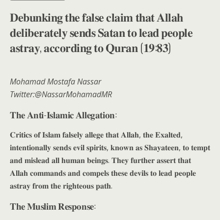
𝐃𝐞𝐛𝐮𝐧𝐤𝐢𝐧𝐠 𝐭𝐡𝐞 𝐟𝐚𝐥𝐬𝐞 𝐜𝐥𝐚𝐢𝐦 𝐭𝐡𝐚𝐭 𝐀𝐥𝐥𝐚𝐡
𝐝𝐞𝐥𝐢𝐛𝐞𝐫𝐚𝐭𝐞𝐥𝐲 𝐬𝐞𝐧𝐝𝐬 𝐒𝐚𝐭𝐚𝐧 𝐭𝐨 𝐥𝐞𝐚𝐝 𝐩𝐞𝐨𝐩𝐥𝐞
𝐚𝐬𝐭𝐫𝐚𝐲, 𝐚𝐜𝐜𝐨𝐫𝐝𝐢𝐧𝐠 𝐭𝐨 𝐐𝐮𝐫𝐚𝐧 (𝟏𝟗:𝟖𝟑)
Mohamad Mostafa Nassar
Twitter:@NassarMohamadMR
𝐓𝐡𝐞 𝐀𝐧𝐭𝐢-𝐈𝐬𝐥𝐚𝐦𝐢𝐜 𝐀𝐥𝐥𝐞𝐠𝐚𝐭𝐢𝐨𝐧:
𝐂𝐫𝐢𝐭𝐢𝐜𝐬 𝐨𝐟 𝐈𝐬𝐥𝐚𝐦 𝐟𝐚𝐥𝐬𝐞𝐥𝐲 𝐚𝐥𝐥𝐞𝐠𝐞 𝐭𝐡𝐚𝐭 𝐀𝐥𝐥𝐚𝐡, 𝐭𝐡𝐞 𝐄𝐱𝐚𝐥𝐭𝐞𝐝,
𝐢𝐧𝐭𝐞𝐧𝐭𝐢𝐨𝐧𝐚𝐥𝐥𝐲 𝐬𝐞𝐧𝐝𝐬 𝐞𝐯𝐢𝐥 𝐬𝐩𝐢𝐫𝐢𝐭𝐬, 𝐤𝐧𝐨𝐰𝐧 𝐚𝐬 𝐒𝐡𝐚𝐲𝐚𝐭𝐞𝐞𝐧, 𝐭𝐨 𝐭𝐞𝐦𝐩𝐭
𝐚𝐧𝐝 𝐦𝐢𝐬𝐥𝐞𝐚𝐝 𝐚𝐥𝐥 𝐡𝐮𝐦𝐚𝐧 𝐛𝐞𝐢𝐧𝐠𝐬. 𝐓𝐡𝐞𝐲 𝐟𝐮𝐫𝐭𝐡𝐞𝐫 𝐚𝐬𝐬𝐞𝐫𝐭 𝐭𝐡𝐚𝐭
𝐀𝐥𝐥𝐚𝐡 𝐜𝐨𝐦𝐦𝐚𝐧𝐝𝐬 𝐚𝐧𝐝 𝐜𝐨𝐦𝐩𝐞𝐥𝐬 𝐭𝐡𝐞𝐬𝐞 𝐝𝐞𝐯𝐢𝐥𝐬 𝐭𝐨 𝐥𝐞𝐚𝐝 𝐩𝐞𝐨𝐩𝐥𝐞
𝐚𝐬𝐭𝐫𝐚𝐲 𝐟𝐫𝐨𝐦 𝐭𝐡𝐞 𝐫𝐢𝐠𝐡𝐭𝐞𝐨𝐮𝐬 𝐩𝐚𝐭𝐡.
𝐓𝐡𝐞 𝐌𝐮𝐬𝐥𝐢𝐦 𝐑𝐞𝐬𝐩𝐨𝐧𝐬𝐞: