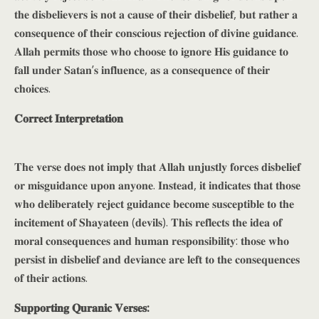
𝐭𝐡𝐞 𝐝𝐢𝐬𝐛𝐞𝐥𝐢𝐞𝐯𝐞𝐫𝐬 𝐢𝐬 𝐧𝐨𝐭 𝐚 𝐜𝐚𝐮𝐬𝐞 𝐨𝐟 𝐭𝐡𝐞𝐢𝐫 𝐝𝐢𝐬𝐛𝐞𝐥𝐢𝐞𝐟, 𝐛𝐮𝐭 𝐫𝐚𝐭𝐡𝐞𝐫 𝐚
𝐜𝐨𝐧𝐬𝐞𝐪𝐮𝐞𝐧𝐜𝐞 𝐨𝐟 𝐭𝐡𝐞𝐢𝐫 𝐜𝐨𝐧𝐬𝐜𝐢𝐨𝐮𝐬 𝐫𝐞𝐣𝐞𝐜𝐭𝐢𝐨𝐧 𝐨𝐟 𝐝𝐢𝐯𝐢𝐧𝐞 𝐠𝐮𝐢𝐝𝐚𝐧𝐜𝐞.
𝐀𝐥𝐥𝐚𝐡 𝐩𝐞𝐫𝐦𝐢𝐭𝐬 𝐭𝐡𝐨𝐬𝐞 𝐰𝐡𝐨 𝐜𝐡𝐨𝐨𝐬𝐞 𝐭𝐨 𝐢𝐠𝐧𝐨𝐫𝐞 𝐇𝐢𝐬 𝐠𝐮𝐢𝐝𝐚𝐧𝐜𝐞 𝐭𝐨
𝐟𝐚𝐥𝐥 𝐮𝐧𝐝𝐞𝐫 𝐒𝐚𝐭𝐚𝐧’𝐬 𝐢𝐧𝐟𝐥𝐮𝐞𝐧𝐜𝐞, 𝐚𝐬 𝐚 𝐜𝐨𝐧𝐬𝐞𝐪𝐮𝐞𝐧𝐜𝐞 𝐨𝐟 𝐭𝐡𝐞𝐢𝐫
𝐜𝐡𝐨𝐢𝐜𝐞𝐬.
𝐂𝐨𝐫𝐫𝐞𝐜𝐭 𝐈𝐧𝐭𝐞𝐫𝐩𝐫𝐞𝐭𝐚𝐭𝐢𝐨𝐧
𝐓𝐡𝐞 𝐯𝐞𝐫𝐬𝐞 𝐝𝐨𝐞𝐬 𝐧𝐨𝐭 𝐢𝐦𝐩𝐥𝐲 𝐭𝐡𝐚𝐭 𝐀𝐥𝐥𝐚𝐡 𝐮𝐧𝐣𝐮𝐬𝐭𝐥𝐲 𝐟𝐨𝐫𝐜𝐞𝐬 𝐝𝐢𝐬𝐛𝐞𝐥𝐢𝐞𝐟
𝐨𝐫 𝐦𝐢𝐬𝐠𝐮𝐢𝐝𝐚𝐧𝐜𝐞 𝐮𝐩𝐨𝐧 𝐚𝐧𝐲𝐨𝐧𝐞. 𝐈𝐧𝐬𝐭𝐞𝐚𝐝, 𝐢𝐭 𝐢𝐧𝐝𝐢𝐜𝐚𝐭𝐞𝐬 𝐭𝐡𝐚𝐭 𝐭𝐡𝐨𝐬𝐞
𝐰𝐡𝐨 𝐝𝐞𝐥𝐢𝐛𝐞𝐫𝐚𝐭𝐞𝐥𝐲 𝐫𝐞𝐣𝐞𝐜𝐭 𝐠𝐮𝐢𝐝𝐚𝐧𝐜𝐞 𝐛𝐞𝐜𝐨𝐦𝐞 𝐬𝐮𝐬𝐜𝐞𝐩𝐭𝐢𝐛𝐥𝐞 𝐭𝐨 𝐭𝐡𝐞
𝐢𝐧𝐜𝐢𝐭𝐞𝐦𝐞𝐧𝐭 𝐨𝐟 𝐒𝐡𝐚𝐲𝐚𝐭𝐞𝐞𝐧 (𝐝𝐞𝐯𝐢𝐥𝐬). 𝐓𝐡𝐢𝐬 𝐫𝐞𝐟𝐥𝐞𝐜𝐭𝐬 𝐭𝐡𝐞 𝐢𝐝𝐞𝐚 𝐨𝐟
𝐦𝐨𝐫𝐚𝐥 𝐜𝐨𝐧𝐬𝐞𝐪𝐮𝐞𝐧𝐜𝐞𝐬 𝐚𝐧𝐝 𝐡𝐮𝐦𝐚𝐧 𝐫𝐞𝐬𝐩𝐨𝐧𝐬𝐢𝐛𝐢𝐥𝐢𝐭𝐲: 𝐭𝐡𝐨𝐬𝐞 𝐰𝐡𝐨
𝐩𝐞𝐫𝐬𝐢𝐬𝐭 𝐢𝐧 𝐝𝐢𝐬𝐛𝐞𝐥𝐢𝐞𝐟 𝐚𝐧𝐝 𝐝𝐞𝐯𝐢𝐚𝐧𝐜𝐞 𝐚𝐫𝐞 𝐥𝐞𝐟𝐭 𝐭𝐨 𝐭𝐡𝐞 𝐜𝐨𝐧𝐬𝐞𝐪𝐮𝐞𝐧𝐜𝐞𝐬
𝐨𝐟 𝐭𝐡𝐞𝐢𝐫 𝐚𝐜𝐭𝐢𝐨𝐧𝐬.
𝐒𝐮𝐩𝐩𝐨𝐫𝐭𝐢𝐧𝐠 𝐐𝐮𝐫𝐚𝐧𝐢𝐜 𝐕𝐞𝐫𝐬𝐞𝐬: