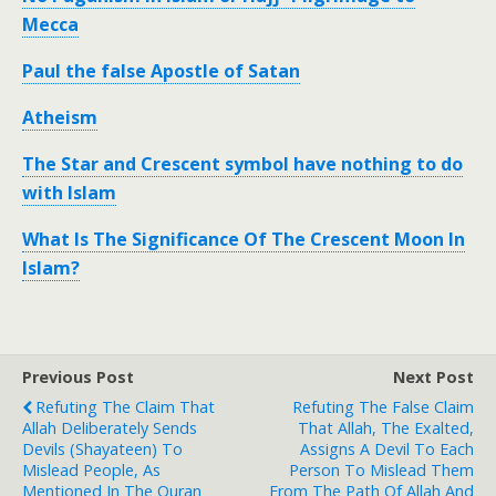
Mecca
Paul the false Apostle of Satan
Atheism
The Star and Crescent symbol have nothing to do
with Islam
What Is The Significance Of The Crescent Moon In
Islam?
Previous Post
Next Post
Refuting The Claim That
Refuting The False Claim
Allah Deliberately Sends
That Allah, The Exalted,
Devils (Shayateen) To
Assigns A Devil To Each
Mislead People, As
Person To Mislead Them
Mentioned In The Quran
From The Path Of Allah And