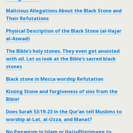
Malicious Allegations About the Black Stone and
Their Refutations
Physical Description of the Black Stone (al-Hajar
al-Aswad)
The Bible’s holy stones. They even get anointed
with oil. Let us look at the Bible’s sacred black
stones
Black stone in Mecca worship Refutation
Kissing Stone and forgiveness of sins from the
Bible!
Does Surah 53:19-23 in the Qur’an tell Muslims to
worship al-Lat, al-Uzza, and Manat?
No Paganism in Islam or Hajj=Pligrimage to