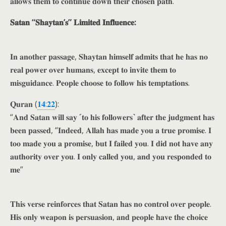
𝐚𝐥𝐥𝐨𝐰𝐬 𝐭𝐡𝐞𝐦 𝐭𝐨 𝐜𝐨𝐧𝐭𝐢𝐧𝐮𝐞 𝐝𝐨𝐰𝐧 𝐭𝐡𝐞𝐢𝐫 𝐜𝐡𝐨𝐬𝐞𝐧 𝐩𝐚𝐭𝐡.
𝐒𝐚𝐭𝐚𝐧 “𝐒𝐡𝐚𝐲𝐭𝐚𝐧’𝐬” 𝐋𝐢𝐦𝐢𝐭𝐞𝐝 𝐈𝐧𝐟𝐥𝐮𝐞𝐧𝐜𝐞:
𝐈𝐧 𝐚𝐧𝐨𝐭𝐡𝐞𝐫 𝐩𝐚𝐬𝐬𝐚𝐠𝐞, 𝐒𝐡𝐚𝐲𝐭𝐚𝐧 𝐡𝐢𝐦𝐬𝐞𝐥𝐟 𝐚𝐝𝐦𝐢𝐭𝐬 𝐭𝐡𝐚𝐭 𝐡𝐞 𝐡𝐚𝐬 𝐧𝐨
𝐫𝐞𝐚𝐥 𝐩𝐨𝐰𝐞𝐫 𝐨𝐯𝐞𝐫 𝐡𝐮𝐦𝐚𝐧𝐬, 𝐞𝐱𝐜𝐞𝐩𝐭 𝐭𝐨 𝐢𝐧𝐯𝐢𝐭𝐞 𝐭𝐡𝐞𝐦 𝐭𝐨
𝐦𝐢𝐬𝐠𝐮𝐢𝐝𝐚𝐧𝐜𝐞. 𝐏𝐞𝐨𝐩𝐥𝐞 𝐜𝐡𝐨𝐨𝐬𝐞 𝐭𝐨 𝐟𝐨𝐥𝐥𝐨𝐰 𝐡𝐢𝐬 𝐭𝐞𝐦𝐩𝐭𝐚𝐭𝐢𝐨𝐧𝐬.
𝐐𝐮𝐫𝐚𝐧 (
𝟏𝟒:𝟐𝟐
):
“𝐀𝐧𝐝 𝐒𝐚𝐭𝐚𝐧 𝐰𝐢𝐥𝐥 𝐬𝐚𝐲 ˹𝐭𝐨 𝐡𝐢𝐬 𝐟𝐨𝐥𝐥𝐨𝐰𝐞𝐫𝐬˺ 𝐚𝐟𝐭𝐞𝐫 𝐭𝐡𝐞 𝐣𝐮𝐝𝐠𝐦𝐞𝐧𝐭 𝐡𝐚𝐬
𝐛𝐞𝐞𝐧 𝐩𝐚𝐬𝐬𝐞𝐝, “𝐈𝐧𝐝𝐞𝐞𝐝, 𝐀𝐥𝐥𝐚𝐡 𝐡𝐚𝐬 𝐦𝐚𝐝𝐞 𝐲𝐨𝐮 𝐚 𝐭𝐫𝐮𝐞 𝐩𝐫𝐨𝐦𝐢𝐬𝐞. 𝐈
𝐭𝐨𝐨 𝐦𝐚𝐝𝐞 𝐲𝐨𝐮 𝐚 𝐩𝐫𝐨𝐦𝐢𝐬𝐞, 𝐛𝐮𝐭 𝐈 𝐟𝐚𝐢𝐥𝐞𝐝 𝐲𝐨𝐮. 𝐈 𝐝𝐢𝐝 𝐧𝐨𝐭 𝐡𝐚𝐯𝐞 𝐚𝐧𝐲
𝐚𝐮𝐭𝐡𝐨𝐫𝐢𝐭𝐲 𝐨𝐯𝐞𝐫 𝐲𝐨𝐮. 𝐈 𝐨𝐧𝐥𝐲 𝐜𝐚𝐥𝐥𝐞𝐝 𝐲𝐨𝐮, 𝐚𝐧𝐝 𝐲𝐨𝐮 𝐫𝐞𝐬𝐩𝐨𝐧𝐝𝐞𝐝 𝐭𝐨
𝐦𝐞”
𝐓𝐡𝐢𝐬 𝐯𝐞𝐫𝐬𝐞 𝐫𝐞𝐢𝐧𝐟𝐨𝐫𝐜𝐞𝐬 𝐭𝐡𝐚𝐭 𝐒𝐚𝐭𝐚𝐧 𝐡𝐚𝐬 𝐧𝐨 𝐜𝐨𝐧𝐭𝐫𝐨𝐥 𝐨𝐯𝐞𝐫 𝐩𝐞𝐨𝐩𝐥𝐞.
𝐇𝐢𝐬 𝐨𝐧𝐥𝐲 𝐰𝐞𝐚𝐩𝐨𝐧 𝐢𝐬 𝐩𝐞𝐫𝐬𝐮𝐚𝐬𝐢𝐨𝐧, 𝐚𝐧𝐝 𝐩𝐞𝐨𝐩𝐥𝐞 𝐡𝐚𝐯𝐞 𝐭𝐡𝐞 𝐜𝐡𝐨𝐢𝐜𝐞