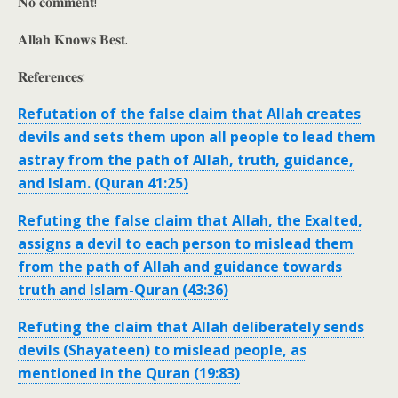
𝐍𝐨 𝐜𝐨𝐦𝐦𝐞𝐧𝐭!
𝐀𝐥𝐥𝐚𝐡 𝐊𝐧𝐨𝐰𝐬 𝐁𝐞𝐬𝐭.
𝐑𝐞𝐟𝐞𝐫𝐞𝐧𝐜𝐞𝐬:
Refutation of the false claim that Allah creates
devils and sets them upon all people to lead them
astray from the path of Allah, truth, guidance,
and Islam. (Quran 41:25)
Refuting the false claim that Allah, the Exalted,
assigns a devil to each person to mislead them
from the path of Allah and guidance towards
truth and Islam-Quran (43:36)
Refuting the claim that Allah deliberately sends
devils (Shayateen) to mislead people, as
mentioned in the Quran (19:83)