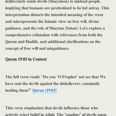
𝐝𝐞𝐥𝐢𝐛𝐞𝐫𝐚𝐭𝐞𝐥𝐲 𝐬𝐞𝐧𝐝𝐬 𝐝𝐞𝐯𝐢𝐥𝐬 (𝐒𝐡𝐚𝐲𝐚𝐭𝐞𝐞𝐧) 𝐭𝐨 𝐦𝐢𝐬𝐥𝐞𝐚𝐝 𝐩𝐞𝐨𝐩𝐥𝐞,
𝐢𝐦𝐩𝐥𝐲𝐢𝐧𝐠 𝐭𝐡𝐚𝐭 𝐡𝐮𝐦𝐚𝐧𝐬 𝐚𝐫𝐞 𝐩𝐫𝐞𝐝𝐞𝐬𝐭𝐢𝐧𝐞𝐝 𝐭𝐨 𝐛𝐞 𝐥𝐞𝐝 𝐚𝐬𝐭𝐫𝐚𝐲. 𝐓𝐡𝐢𝐬
𝐢𝐧𝐭𝐞𝐫𝐩𝐫𝐞𝐭𝐚𝐭𝐢𝐨𝐧 𝐝𝐢𝐬𝐭𝐨𝐫𝐭𝐬 𝐭𝐡𝐞 𝐢𝐧𝐭𝐞𝐧𝐝𝐞𝐝 𝐦𝐞𝐚𝐧𝐢𝐧𝐠 𝐨𝐟 𝐭𝐡𝐞 𝐯𝐞𝐫𝐬𝐞
𝐚𝐧𝐝 𝐦𝐢𝐬𝐫𝐞𝐩𝐫𝐞𝐬𝐞𝐧𝐭𝐬 𝐭𝐡𝐞 𝐈𝐬𝐥𝐚𝐦𝐢𝐜 𝐯𝐢𝐞𝐰 𝐨𝐧 𝐟𝐫𝐞𝐞 𝐰𝐢𝐥𝐥, 𝐝𝐢𝐯𝐢𝐧𝐞
𝐠𝐮𝐢𝐝𝐚𝐧𝐜𝐞, 𝐚𝐧𝐝 𝐭𝐡𝐞 𝐫𝐨𝐥𝐞 𝐨𝐟 𝐒𝐡𝐚𝐲𝐭𝐚𝐧 (𝐒𝐚𝐭𝐚𝐧). 𝐋𝐞𝐭’𝐬 𝐞𝐱𝐩𝐥𝐨𝐫𝐞 𝐚
𝐜𝐨𝐦𝐩𝐫𝐞𝐡𝐞𝐧𝐬𝐢𝐯𝐞 𝐫𝐞𝐟𝐮𝐭𝐚𝐭𝐢𝐨𝐧 𝐰𝐢𝐭𝐡 𝐫𝐞𝐟𝐞𝐫𝐞𝐧𝐜𝐞𝐬 𝐟𝐫𝐨𝐦 𝐛𝐨𝐭𝐡 𝐭𝐡𝐞
𝐐𝐮𝐫𝐚𝐧 𝐚𝐧𝐝 𝐇𝐚𝐝𝐢𝐭𝐡, 𝐚𝐧𝐝 𝐚𝐝𝐝𝐢𝐭𝐢𝐨𝐧𝐚𝐥 𝐜𝐥𝐚𝐫𝐢𝐟𝐢𝐜𝐚𝐭𝐢𝐨𝐧𝐬 𝐨𝐧 𝐭𝐡𝐞
𝐜𝐨𝐧𝐜𝐞𝐩𝐭 𝐨𝐟 𝐟𝐫𝐞𝐞 𝐰𝐢𝐥𝐥 𝐚𝐧𝐝 𝐦𝐢𝐬𝐠𝐮𝐢𝐝𝐚𝐧𝐜𝐞.
𝐐𝐮𝐫𝐚𝐧 𝟏𝟗:𝟖𝟑 𝐢𝐧 𝐂𝐨𝐧𝐭𝐞𝐱𝐭
𝐓𝐡𝐞 𝐟𝐮𝐥𝐥 𝐯𝐞𝐫𝐬𝐞 𝐫𝐞𝐚𝐝𝐬: “𝐃𝐨 𝐲𝐨𝐮 ˹𝐎 𝐏𝐫𝐨𝐩𝐡𝐞𝐭˺ 𝐧𝐨𝐭 𝐬𝐞𝐞 𝐭𝐡𝐚𝐭 𝐖𝐞
𝐡𝐚𝐯𝐞 𝐬𝐞𝐧𝐭 𝐭𝐡𝐞 𝐝𝐞𝐯𝐢𝐥𝐬 𝐚𝐠𝐚𝐢𝐧𝐬𝐭 𝐭𝐡𝐞 𝐝𝐢𝐬𝐛𝐞𝐥𝐢𝐞𝐯𝐞𝐫𝐬, 𝐜𝐨𝐧𝐬𝐭𝐚𝐧𝐭𝐥𝐲
𝐢𝐧𝐜𝐢𝐭𝐢𝐧𝐠 𝐭𝐡𝐞𝐦?”
𝐐𝐮𝐫𝐚𝐧 (𝟏𝟗:𝟖𝟑)
𝐓𝐡𝐢𝐬 𝐯𝐞𝐫𝐬𝐞 𝐞𝐦𝐩𝐡𝐚𝐬𝐢𝐳𝐞𝐬 𝐭𝐡𝐚𝐭 𝐝𝐞𝐯𝐢𝐥𝐬 𝐢𝐧𝐟𝐥𝐮𝐞𝐧𝐜𝐞 𝐭𝐡𝐨𝐬𝐞 𝐰𝐡𝐨
𝐚𝐜𝐭𝐢𝐯𝐞𝐥𝐲 𝐫𝐞𝐣𝐞𝐜𝐭 𝐛𝐞𝐥𝐢𝐞𝐟 𝐢𝐧 𝐀𝐥𝐥𝐚𝐡. 𝐓𝐡𝐞 “𝐬𝐞𝐧𝐝𝐢𝐧𝐠” 𝐨𝐟 𝐝𝐞𝐯𝐢𝐥𝐬 𝐮𝐩𝐨𝐧