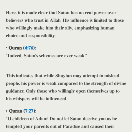
𝐇𝐞𝐫𝐞, 𝐢𝐭 𝐢𝐬 𝐦𝐚𝐝𝐞 𝐜𝐥𝐞𝐚𝐫 𝐭𝐡𝐚𝐭 𝐒𝐚𝐭𝐚𝐧 𝐡𝐚𝐬 𝐧𝐨 𝐫𝐞𝐚𝐥 𝐩𝐨𝐰𝐞𝐫 𝐨𝐯𝐞𝐫
𝐛𝐞𝐥𝐢𝐞𝐯𝐞𝐫𝐬 𝐰𝐡𝐨 𝐭𝐫𝐮𝐬𝐭 𝐢𝐧 𝐀𝐥𝐥𝐚𝐡. 𝐇𝐢𝐬 𝐢𝐧𝐟𝐥𝐮𝐞𝐧𝐜𝐞 𝐢𝐬 𝐥𝐢𝐦𝐢𝐭𝐞𝐝 𝐭𝐨 𝐭𝐡𝐨𝐬𝐞
𝐰𝐡𝐨 𝐰𝐢𝐥𝐥𝐢𝐧𝐠𝐥𝐲 𝐦𝐚𝐤𝐞 𝐡𝐢𝐦 𝐭𝐡𝐞𝐢𝐫 𝐚𝐥𝐥𝐲, 𝐞𝐦𝐩𝐡𝐚𝐬𝐢𝐳𝐢𝐧𝐠 𝐡𝐮𝐦𝐚𝐧
𝐜𝐡𝐨𝐢𝐜𝐞 𝐚𝐧𝐝 𝐫𝐞𝐬𝐩𝐨𝐧𝐬𝐢𝐛𝐢𝐥𝐢𝐭𝐲.
•
𝐐𝐮𝐫𝐚𝐧 (
𝟒:𝟕𝟔
):
“𝐈𝐧𝐝𝐞𝐞𝐝, 𝐒𝐚𝐭𝐚𝐧’𝐬 𝐬𝐜𝐡𝐞𝐦𝐞𝐬 𝐚𝐫𝐞 𝐞𝐯𝐞𝐫 𝐰𝐞𝐚𝐤.”
𝐓𝐡𝐢𝐬 𝐢𝐧𝐝𝐢𝐜𝐚𝐭𝐞𝐬 𝐭𝐡𝐚𝐭 𝐰𝐡𝐢𝐥𝐞 𝐒𝐡𝐚𝐲𝐭𝐚𝐧 𝐦𝐚𝐲 𝐚𝐭𝐭𝐞𝐦𝐩𝐭 𝐭𝐨 𝐦𝐢𝐬𝐥𝐞𝐚𝐝
𝐩𝐞𝐨𝐩𝐥𝐞, 𝐡𝐢𝐬 𝐩𝐨𝐰𝐞𝐫 𝐢𝐬 𝐰𝐞𝐚𝐤 𝐜𝐨𝐦𝐩𝐚𝐫𝐞𝐝 𝐭𝐨 𝐭𝐡𝐞 𝐬𝐭𝐫𝐞𝐧𝐠𝐭𝐡 𝐨𝐟 𝐝𝐢𝐯𝐢𝐧𝐞
𝐠𝐮𝐢𝐝𝐚𝐧𝐜𝐞. 𝐎𝐧𝐥𝐲 𝐭𝐡𝐨𝐬𝐞 𝐰𝐡𝐨 𝐰𝐢𝐥𝐥𝐢𝐧𝐠𝐥𝐲 𝐨𝐩𝐞𝐧 𝐭𝐡𝐞𝐦𝐬𝐞𝐥𝐯𝐞𝐬 𝐮𝐩 𝐭𝐨
𝐡𝐢𝐬 𝐰𝐡𝐢𝐬𝐩𝐞𝐫𝐬 𝐰𝐢𝐥𝐥 𝐛𝐞 𝐢𝐧𝐟𝐥𝐮𝐞𝐧𝐜𝐞𝐝.
• 𝐐𝐮𝐫𝐚𝐧 (
𝟕:𝟐𝟕
):
“𝐎 𝐜𝐡𝐢𝐥𝐝𝐫𝐞𝐧 𝐨𝐟 𝐀𝐝𝐚𝐦! 𝐃𝐨 𝐧𝐨𝐭 𝐥𝐞𝐭 𝐒𝐚𝐭𝐚𝐧 𝐝𝐞𝐜𝐞𝐢𝐯𝐞 𝐲𝐨𝐮 𝐚𝐬 𝐡𝐞
𝐭𝐞𝐦𝐩𝐭𝐞𝐝 𝐲𝐨𝐮𝐫 𝐩𝐚𝐫𝐞𝐧𝐭𝐬 𝐨𝐮𝐭 𝐨𝐟 𝐏𝐚𝐫𝐚𝐝𝐢𝐬𝐞 𝐚𝐧𝐝 𝐜𝐚𝐮𝐬𝐞𝐝 𝐭𝐡𝐞𝐢𝐫