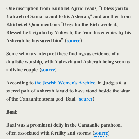
𝐎𝐧𝐞 𝐢𝐧𝐬𝐜𝐫𝐢𝐩𝐭𝐢𝐨𝐧 𝐟𝐫𝐨𝐦 𝐊𝐮𝐧𝐭𝐢𝐥𝐥𝐞𝐭 𝐀𝐣𝐫𝐮𝐝 𝐫𝐞𝐚𝐝𝐬, “𝐈 𝐛𝐥𝐞𝐬𝐬 𝐲𝐨𝐮 𝐭𝐨
𝐘𝐚𝐡𝐰𝐞𝐡 𝐨𝐟 𝐒𝐚𝐦𝐚𝐫𝐢𝐚 𝐚𝐧𝐝 𝐭𝐨 𝐡𝐢𝐬 𝐀𝐬𝐡𝐞𝐫𝐚𝐡,” 𝐚𝐧𝐝 𝐚𝐧𝐨𝐭𝐡𝐞𝐫 𝐟𝐫𝐨𝐦
𝐊𝐡𝐢𝐫𝐛𝐞𝐭 𝐞𝐥-𝐐𝐨𝐦 𝐦𝐞𝐧𝐭𝐢𝐨𝐧𝐬 “𝐔𝐫𝐢𝐲𝐚𝐡𝐮 𝐭𝐡𝐞 𝐑𝐢𝐜𝐡 𝐰𝐫𝐨𝐭𝐞 𝐢𝐭.,
𝐁𝐥𝐞𝐬𝐬𝐞𝐝 𝐛𝐞 𝐔𝐫𝐢𝐲𝐚𝐡𝐮 𝐛𝐲 𝐘𝐚𝐡𝐰𝐞𝐡, 𝐟𝐨𝐫 𝐟𝐫𝐨𝐦 𝐡𝐢𝐬 𝐞𝐧𝐞𝐦𝐢𝐞𝐬 𝐛𝐲 𝐡𝐢𝐬
𝐀𝐬𝐡𝐞𝐫𝐚𝐡 𝐡𝐞 𝐡𝐚𝐬 𝐬𝐚𝐯𝐞𝐝 𝐡𝐢𝐦”. (
𝐬𝐨𝐮𝐫𝐜𝐞
)
𝐒𝐨𝐦𝐞 𝐬𝐜𝐡𝐨𝐥𝐚𝐫𝐬 𝐢𝐧𝐭𝐞𝐫𝐩𝐫𝐞𝐭 𝐭𝐡𝐞𝐬𝐞 𝐟𝐢𝐧𝐝𝐢𝐧𝐠𝐬 𝐚𝐬 𝐞𝐯𝐢𝐝𝐞𝐧𝐜𝐞 𝐨𝐟 𝐚
𝐝𝐮𝐚𝐥𝐢𝐬𝐭𝐢𝐜 𝐰𝐨𝐫𝐬𝐡𝐢𝐩, 𝐰𝐢𝐭𝐡 𝐘𝐚𝐡𝐰𝐞𝐡 𝐚𝐧𝐝 𝐀𝐬𝐡𝐞𝐫𝐚𝐡 𝐛𝐞𝐢𝐧𝐠 𝐬𝐞𝐞𝐧 𝐚𝐬
𝐚 𝐝𝐢𝐯𝐢𝐧𝐞 𝐜𝐨𝐮𝐩𝐥𝐞. (
𝐬𝐨𝐮𝐫𝐜𝐞
)
𝐀𝐜𝐜𝐨𝐫𝐝𝐢𝐧𝐠 𝐭𝐨
𝐭𝐡𝐞 𝐉𝐞𝐰𝐢𝐬𝐡 𝐖𝐨𝐦𝐞𝐧’𝐬 𝐀𝐫𝐜𝐡𝐢𝐯𝐞
, 𝐢𝐧 𝐉𝐮𝐝𝐠𝐞𝐬 𝟔, 𝐚
𝐬𝐚𝐜𝐫𝐞𝐝 𝐩𝐨𝐥𝐞 𝐨𝐟 𝐀𝐬𝐡𝐞𝐫𝐚𝐡 𝐢𝐬 𝐬𝐚𝐢𝐝 𝐭𝐨 𝐡𝐚𝐯𝐞 𝐬𝐭𝐨𝐨𝐝 𝐛𝐞𝐬𝐢𝐝𝐞 𝐭𝐡𝐞 𝐚𝐥𝐭𝐚𝐫
𝐨𝐟 𝐭𝐡𝐞 𝐂𝐚𝐧𝐚𝐚𝐧𝐢𝐭𝐞 𝐬𝐭𝐨𝐫𝐦 𝐠𝐨𝐝, 𝐁𝐚𝐚𝐥. (
𝐬𝐨𝐮𝐫𝐜𝐞
)
𝐁𝐚𝐚𝐥:
𝐁𝐚𝐚𝐥 𝐰𝐚𝐬 𝐚 𝐩𝐫𝐨𝐦𝐢𝐧𝐞𝐧𝐭 𝐝𝐞𝐢𝐭𝐲 𝐢𝐧 𝐭𝐡𝐞 𝐂𝐚𝐧𝐚𝐚𝐧𝐢𝐭𝐞 𝐩𝐚𝐧𝐭𝐡𝐞𝐨𝐧,
𝐨𝐟𝐭𝐞𝐧 𝐚𝐬𝐬𝐨𝐜𝐢𝐚𝐭𝐞𝐝 𝐰𝐢𝐭𝐡 𝐟𝐞𝐫𝐭𝐢𝐥𝐢𝐭𝐲 𝐚𝐧𝐝 𝐬𝐭𝐨𝐫𝐦𝐬. (
𝐬𝐨𝐮𝐫𝐜𝐞
)