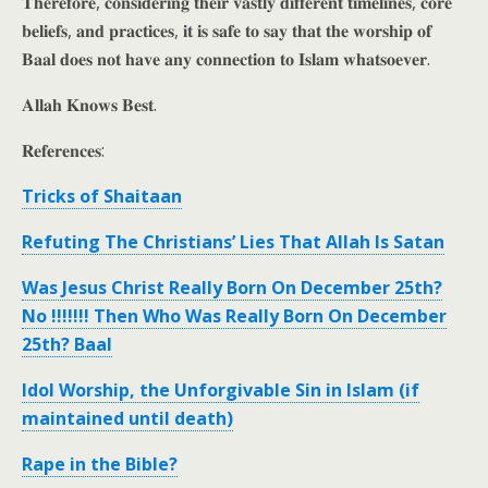
𝐓𝐡𝐞𝐫𝐞𝐟𝐨𝐫𝐞, 𝐜𝐨𝐧𝐬𝐢𝐝𝐞𝐫𝐢𝐧𝐠 𝐭𝐡𝐞𝐢𝐫 𝐯𝐚𝐬𝐭𝐥𝐲 𝐝𝐢𝐟𝐟𝐞𝐫𝐞𝐧𝐭 𝐭𝐢𝐦𝐞𝐥𝐢𝐧𝐞𝐬, 𝐜𝐨𝐫𝐞
𝐛𝐞𝐥𝐢𝐞𝐟𝐬, 𝐚𝐧𝐝 𝐩𝐫𝐚𝐜𝐭𝐢𝐜𝐞𝐬, 𝐢𝐭 𝐢𝐬 𝐬𝐚𝐟𝐞 𝐭𝐨 𝐬𝐚𝐲 𝐭𝐡𝐚𝐭 𝐭𝐡𝐞 𝐰𝐨𝐫𝐬𝐡𝐢𝐩 𝐨𝐟
𝐁𝐚𝐚𝐥 𝐝𝐨𝐞𝐬 𝐧𝐨𝐭 𝐡𝐚𝐯𝐞 𝐚𝐧𝐲 𝐜𝐨𝐧𝐧𝐞𝐜𝐭𝐢𝐨𝐧 𝐭𝐨 𝐈𝐬𝐥𝐚𝐦 𝐰𝐡𝐚𝐭𝐬𝐨𝐞𝐯𝐞𝐫.
𝐀𝐥𝐥𝐚𝐡 𝐊𝐧𝐨𝐰𝐬 𝐁𝐞𝐬𝐭.
𝐑𝐞𝐟𝐞𝐫𝐞𝐧𝐜𝐞𝐬:
Tricks of Shaitaan
Refuting The Christians’ Lies That Allah Is Satan
Was Jesus Christ Really Born On December 25th?
No !!!!!!! Then Who Was Really Born On December
25th? Baal
Idol Worship, the Unforgivable Sin in Islam (if
maintained until death)
Rape in the Bible?