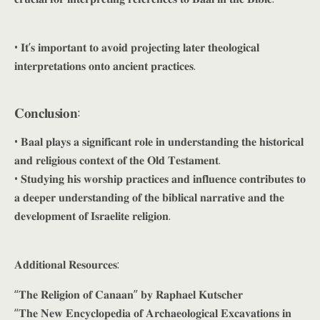
• 𝐈𝐭’𝐬 𝐢𝐦𝐩𝐨𝐫𝐭𝐚𝐧𝐭 𝐭𝐨 𝐚𝐯𝐨𝐢𝐝 𝐩𝐫𝐨𝐣𝐞𝐜𝐭𝐢𝐧𝐠 𝐥𝐚𝐭𝐞𝐫 𝐭𝐡𝐞𝐨𝐥𝐨𝐠𝐢𝐜𝐚𝐥
𝐢𝐧𝐭𝐞𝐫𝐩𝐫𝐞𝐭𝐚𝐭𝐢𝐨𝐧𝐬 𝐨𝐧𝐭𝐨 𝐚𝐧𝐜𝐢𝐞𝐧𝐭 𝐩𝐫𝐚𝐜𝐭𝐢𝐜𝐞𝐬.
𝐂𝐨𝐧𝐜𝐥𝐮𝐬𝐢𝐨𝐧:
• 𝐁𝐚𝐚𝐥 𝐩𝐥𝐚𝐲𝐬 𝐚 𝐬𝐢𝐠𝐧𝐢𝐟𝐢𝐜𝐚𝐧𝐭 𝐫𝐨𝐥𝐞 𝐢𝐧 𝐮𝐧𝐝𝐞𝐫𝐬𝐭𝐚𝐧𝐝𝐢𝐧𝐠 𝐭𝐡𝐞 𝐡𝐢𝐬𝐭𝐨𝐫𝐢𝐜𝐚𝐥
𝐚𝐧𝐝 𝐫𝐞𝐥𝐢𝐠𝐢𝐨𝐮𝐬 𝐜𝐨𝐧𝐭𝐞𝐱𝐭 𝐨𝐟 𝐭𝐡𝐞 𝐎𝐥𝐝 𝐓𝐞𝐬𝐭𝐚𝐦𝐞𝐧𝐭.
• 𝐒𝐭𝐮𝐝𝐲𝐢𝐧𝐠 𝐡𝐢𝐬 𝐰𝐨𝐫𝐬𝐡𝐢𝐩 𝐩𝐫𝐚𝐜𝐭𝐢𝐜𝐞𝐬 𝐚𝐧𝐝 𝐢𝐧𝐟𝐥𝐮𝐞𝐧𝐜𝐞 𝐜𝐨𝐧𝐭𝐫𝐢𝐛𝐮𝐭𝐞𝐬 𝐭𝐨
𝐚 𝐝𝐞𝐞𝐩𝐞𝐫 𝐮𝐧𝐝𝐞𝐫𝐬𝐭𝐚𝐧𝐝𝐢𝐧𝐠 𝐨𝐟 𝐭𝐡𝐞 𝐛𝐢𝐛𝐥𝐢𝐜𝐚𝐥 𝐧𝐚𝐫𝐫𝐚𝐭𝐢𝐯𝐞 𝐚𝐧𝐝 𝐭𝐡𝐞
𝐝𝐞𝐯𝐞𝐥𝐨𝐩𝐦𝐞𝐧𝐭 𝐨𝐟 𝐈𝐬𝐫𝐚𝐞𝐥𝐢𝐭𝐞 𝐫𝐞𝐥𝐢𝐠𝐢𝐨𝐧.
𝐀𝐝𝐝𝐢𝐭𝐢𝐨𝐧𝐚𝐥 𝐑𝐞𝐬𝐨𝐮𝐫𝐜𝐞𝐬:
“𝐓𝐡𝐞 𝐑𝐞𝐥𝐢𝐠𝐢𝐨𝐧 𝐨𝐟 𝐂𝐚𝐧𝐚𝐚𝐧” 𝐛𝐲 𝐑𝐚𝐩𝐡𝐚𝐞𝐥 𝐊𝐮𝐭𝐬𝐜𝐡𝐞𝐫
“𝐓𝐡𝐞 𝐍𝐞𝐰 𝐄𝐧𝐜𝐲𝐜𝐥𝐨𝐩𝐞𝐝𝐢𝐚 𝐨𝐟 𝐀𝐫𝐜𝐡𝐚𝐞𝐨𝐥𝐨𝐠𝐢𝐜𝐚𝐥 𝐄𝐱𝐜𝐚𝐯𝐚𝐭𝐢𝐨𝐧𝐬 𝐢𝐧