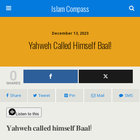
Islam Compass
December 13, 2023
Yahweh Called Himself Baal!
0
SHARES
Share
Tweet
Pin
Mail
SMS
Listen to this
𝐘𝐚𝐡𝐰𝐞𝐡 𝐜𝐚𝐥𝐥𝐞𝐝 𝐡𝐢𝐦𝐬𝐞𝐥𝐟 𝐁𝐚𝐚𝐥!