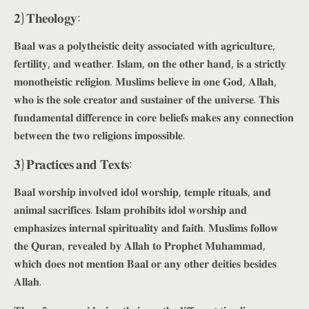
𝟐) 𝐓𝐡𝐞𝐨𝐥𝐨𝐠𝐲:
𝐁𝐚𝐚𝐥 𝐰𝐚𝐬 𝐚 𝐩𝐨𝐥𝐲𝐭𝐡𝐞𝐢𝐬𝐭𝐢𝐜 𝐝𝐞𝐢𝐭𝐲 𝐚𝐬𝐬𝐨𝐜𝐢𝐚𝐭𝐞𝐝 𝐰𝐢𝐭𝐡 𝐚𝐠𝐫𝐢𝐜𝐮𝐥𝐭𝐮𝐫𝐞,
𝐟𝐞𝐫𝐭𝐢𝐥𝐢𝐭𝐲, 𝐚𝐧𝐝 𝐰𝐞𝐚𝐭𝐡𝐞𝐫. 𝐈𝐬𝐥𝐚𝐦, 𝐨𝐧 𝐭𝐡𝐞 𝐨𝐭𝐡𝐞𝐫 𝐡𝐚𝐧𝐝, 𝐢𝐬 𝐚 𝐬𝐭𝐫𝐢𝐜𝐭𝐥𝐲
𝐦𝐨𝐧𝐨𝐭𝐡𝐞𝐢𝐬𝐭𝐢𝐜 𝐫𝐞𝐥𝐢𝐠𝐢𝐨𝐧. 𝐌𝐮𝐬𝐥𝐢𝐦𝐬 𝐛𝐞𝐥𝐢𝐞𝐯𝐞 𝐢𝐧 𝐨𝐧𝐞 𝐆𝐨𝐝, 𝐀𝐥𝐥𝐚𝐡,
𝐰𝐡𝐨 𝐢𝐬 𝐭𝐡𝐞 𝐬𝐨𝐥𝐞 𝐜𝐫𝐞𝐚𝐭𝐨𝐫 𝐚𝐧𝐝 𝐬𝐮𝐬𝐭𝐚𝐢𝐧𝐞𝐫 𝐨𝐟 𝐭𝐡𝐞 𝐮𝐧𝐢𝐯𝐞𝐫𝐬𝐞. 𝐓𝐡𝐢𝐬
𝐟𝐮𝐧𝐝𝐚𝐦𝐞𝐧𝐭𝐚𝐥 𝐝𝐢𝐟𝐟𝐞𝐫𝐞𝐧𝐜𝐞 𝐢𝐧 𝐜𝐨𝐫𝐞 𝐛𝐞𝐥𝐢𝐞𝐟𝐬 𝐦𝐚𝐤𝐞𝐬 𝐚𝐧𝐲 𝐜𝐨𝐧𝐧𝐞𝐜𝐭𝐢𝐨𝐧
𝐛𝐞𝐭𝐰𝐞𝐞𝐧 𝐭𝐡𝐞 𝐭𝐰𝐨 𝐫𝐞𝐥𝐢𝐠𝐢𝐨𝐧𝐬 𝐢𝐦𝐩𝐨𝐬𝐬𝐢𝐛𝐥𝐞.
𝟑) 𝐏𝐫𝐚𝐜𝐭𝐢𝐜𝐞𝐬 𝐚𝐧𝐝 𝐓𝐞𝐱𝐭𝐬:
𝐁𝐚𝐚𝐥 𝐰𝐨𝐫𝐬𝐡𝐢𝐩 𝐢𝐧𝐯𝐨𝐥𝐯𝐞𝐝 𝐢𝐝𝐨𝐥 𝐰𝐨𝐫𝐬𝐡𝐢𝐩, 𝐭𝐞𝐦𝐩𝐥𝐞 𝐫𝐢𝐭𝐮𝐚𝐥𝐬, 𝐚𝐧𝐝
𝐚𝐧𝐢𝐦𝐚𝐥 𝐬𝐚𝐜𝐫𝐢𝐟𝐢𝐜𝐞𝐬. 𝐈𝐬𝐥𝐚𝐦 𝐩𝐫𝐨𝐡𝐢𝐛𝐢𝐭𝐬 𝐢𝐝𝐨𝐥 𝐰𝐨𝐫𝐬𝐡𝐢𝐩 𝐚𝐧𝐝
𝐞𝐦𝐩𝐡𝐚𝐬𝐢𝐳𝐞𝐬 𝐢𝐧𝐭𝐞𝐫𝐧𝐚𝐥 𝐬𝐩𝐢𝐫𝐢𝐭𝐮𝐚𝐥𝐢𝐭𝐲 𝐚𝐧𝐝 𝐟𝐚𝐢𝐭𝐡. 𝐌𝐮𝐬𝐥𝐢𝐦𝐬 𝐟𝐨𝐥𝐥𝐨𝐰
𝐭𝐡𝐞 𝐐𝐮𝐫𝐚𝐧, 𝐫𝐞𝐯𝐞𝐚𝐥𝐞𝐝 𝐛𝐲 𝐀𝐥𝐥𝐚𝐡 𝐭𝐨 𝐏𝐫𝐨𝐩𝐡𝐞𝐭 𝐌𝐮𝐡𝐚𝐦𝐦𝐚𝐝,
𝐰𝐡𝐢𝐜𝐡 𝐝𝐨𝐞𝐬 𝐧𝐨𝐭 𝐦𝐞𝐧𝐭𝐢𝐨𝐧 𝐁𝐚𝐚𝐥 𝐨𝐫 𝐚𝐧𝐲 𝐨𝐭𝐡𝐞𝐫 𝐝𝐞𝐢𝐭𝐢𝐞𝐬 𝐛𝐞𝐬𝐢𝐝𝐞𝐬
𝐀𝐥𝐥𝐚𝐡.