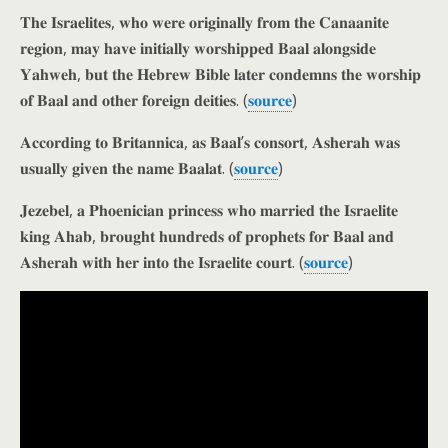
𝐓𝐡𝐞 𝐈𝐬𝐫𝐚𝐞𝐥𝐢𝐭𝐞𝐬, 𝐰𝐡𝐨 𝐰𝐞𝐫𝐞 𝐨𝐫𝐢𝐠𝐢𝐧𝐚𝐥𝐥𝐲 𝐟𝐫𝐨𝐦 𝐭𝐡𝐞 𝐂𝐚𝐧𝐚𝐚𝐧𝐢𝐭𝐞
𝐫𝐞𝐠𝐢𝐨𝐧, 𝐦𝐚𝐲 𝐡𝐚𝐯𝐞 𝐢𝐧𝐢𝐭𝐢𝐚𝐥𝐥𝐲 𝐰𝐨𝐫𝐬𝐡𝐢𝐩𝐩𝐞𝐝 𝐁𝐚𝐚𝐥 𝐚𝐥𝐨𝐧𝐠𝐬𝐢𝐝𝐞
𝐘𝐚𝐡𝐰𝐞𝐡, 𝐛𝐮𝐭 𝐭𝐡𝐞 𝐇𝐞𝐛𝐫𝐞𝐰 𝐁𝐢𝐛𝐥𝐞 𝐥𝐚𝐭𝐞𝐫 𝐜𝐨𝐧𝐝𝐞𝐦𝐧𝐬 𝐭𝐡𝐞 𝐰𝐨𝐫𝐬𝐡𝐢𝐩
𝐨𝐟 𝐁𝐚𝐚𝐥 𝐚𝐧𝐝 𝐨𝐭𝐡𝐞𝐫 𝐟𝐨𝐫𝐞𝐢𝐠𝐧 𝐝𝐞𝐢𝐭𝐢𝐞𝐬. (
𝐬𝐨𝐮𝐫𝐜𝐞
)
𝐀𝐜𝐜𝐨𝐫𝐝𝐢𝐧𝐠 𝐭𝐨 𝐁𝐫𝐢𝐭𝐚𝐧𝐧𝐢𝐜𝐚, 𝐚𝐬 𝐁𝐚𝐚𝐥’𝐬 𝐜𝐨𝐧𝐬𝐨𝐫𝐭, 𝐀𝐬𝐡𝐞𝐫𝐚𝐡 𝐰𝐚𝐬
𝐮𝐬𝐮𝐚𝐥𝐥𝐲 𝐠𝐢𝐯𝐞𝐧 𝐭𝐡𝐞 𝐧𝐚𝐦𝐞 𝐁𝐚𝐚𝐥𝐚𝐭. (
𝐬𝐨𝐮𝐫𝐜𝐞
)
𝐉𝐞𝐳𝐞𝐛𝐞𝐥, 𝐚 𝐏𝐡𝐨𝐞𝐧𝐢𝐜𝐢𝐚𝐧 𝐩𝐫𝐢𝐧𝐜𝐞𝐬𝐬 𝐰𝐡𝐨 𝐦𝐚𝐫𝐫𝐢𝐞𝐝 𝐭𝐡𝐞 𝐈𝐬𝐫𝐚𝐞𝐥𝐢𝐭𝐞
𝐤𝐢𝐧𝐠 𝐀𝐡𝐚𝐛, 𝐛𝐫𝐨𝐮𝐠𝐡𝐭 𝐡𝐮𝐧𝐝𝐫𝐞𝐝𝐬 𝐨𝐟 𝐩𝐫𝐨𝐩𝐡𝐞𝐭𝐬 𝐟𝐨𝐫 𝐁𝐚𝐚𝐥 𝐚𝐧𝐝
𝐀𝐬𝐡𝐞𝐫𝐚𝐡 𝐰𝐢𝐭𝐡 𝐡𝐞𝐫 𝐢𝐧𝐭𝐨 𝐭𝐡𝐞 𝐈𝐬𝐫𝐚𝐞𝐥𝐢𝐭𝐞 𝐜𝐨𝐮𝐫𝐭. (
𝐬𝐨𝐮𝐫𝐜𝐞
)