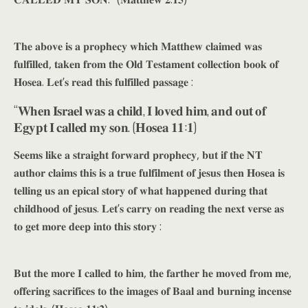
𝐓𝐡𝐞 𝐚𝐛𝐨𝐯𝐞 𝐢𝐬 𝐚 𝐩𝐫𝐨𝐩𝐡𝐞𝐜𝐲 𝐰𝐡𝐢𝐜𝐡 𝐌𝐚𝐭𝐭𝐡𝐞𝐰 𝐜𝐥𝐚𝐢𝐦𝐞𝐝 𝐰𝐚𝐬
𝐟𝐮𝐥𝐟𝐢𝐥𝐥𝐞𝐝, 𝐭𝐚𝐤𝐞𝐧 𝐟𝐫𝐨𝐦 𝐭𝐡𝐞 𝐎𝐥𝐝 𝐓𝐞𝐬𝐭𝐚𝐦𝐞𝐧𝐭 𝐜𝐨𝐥𝐥𝐞𝐜𝐭𝐢𝐨𝐧 𝐛𝐨𝐨𝐤 𝐨𝐟
𝐇𝐨𝐬𝐞𝐚. 𝐋𝐞𝐭’𝐬 𝐫𝐞𝐚𝐝 𝐭𝐡𝐢𝐬 𝐟𝐮𝐥𝐟𝐢𝐥𝐥𝐞𝐝 𝐩𝐚𝐬𝐬𝐚𝐠𝐞 :
“𝐖𝐡𝐞𝐧 𝐈𝐬𝐫𝐚𝐞𝐥 𝐰𝐚𝐬 𝐚 𝐜𝐡𝐢𝐥𝐝, 𝐈 𝐥𝐨𝐯𝐞𝐝 𝐡𝐢𝐦, 𝐚𝐧𝐝 𝐨𝐮𝐭 𝐨𝐟
𝐄𝐠𝐲𝐩𝐭 𝐈 𝐜𝐚𝐥𝐥𝐞𝐝 𝐦𝐲 𝐬𝐨𝐧. (𝐇𝐨𝐬𝐞𝐚 𝟏𝟏:𝟏)
𝐒𝐞𝐞𝐦𝐬 𝐥𝐢𝐤𝐞 𝐚 𝐬𝐭𝐫𝐚𝐢𝐠𝐡𝐭 𝐟𝐨𝐫𝐰𝐚𝐫𝐝 𝐩𝐫𝐨𝐩𝐡𝐞𝐜𝐲, 𝐛𝐮𝐭 𝐢𝐟 𝐭𝐡𝐞 𝐍𝐓
𝐚𝐮𝐭𝐡𝐨𝐫 𝐜𝐥𝐚𝐢𝐦𝐬 𝐭𝐡𝐢𝐬 𝐢𝐬 𝐚 𝐭𝐫𝐮𝐞 𝐟𝐮𝐥𝐟𝐢𝐥𝐦𝐞𝐧𝐭 𝐨𝐟 𝐣𝐞𝐬𝐮𝐬 𝐭𝐡𝐞𝐧 𝐇𝐨𝐬𝐞𝐚 𝐢𝐬
𝐭𝐞𝐥𝐥𝐢𝐧𝐠 𝐮𝐬 𝐚𝐧 𝐞𝐩𝐢𝐜𝐚𝐥 𝐬𝐭𝐨𝐫𝐲 𝐨𝐟 𝐰𝐡𝐚𝐭 𝐡𝐚𝐩𝐩𝐞𝐧𝐞𝐝 𝐝𝐮𝐫𝐢𝐧𝐠 𝐭𝐡𝐚𝐭
𝐜𝐡𝐢𝐥𝐝𝐡𝐨𝐨𝐝 𝐨𝐟 𝐣𝐞𝐬𝐮𝐬. 𝐋𝐞𝐭’𝐬 𝐜𝐚𝐫𝐫𝐲 𝐨𝐧 𝐫𝐞𝐚𝐝𝐢𝐧𝐠 𝐭𝐡𝐞 𝐧𝐞𝐱𝐭 𝐯𝐞𝐫𝐬𝐞 𝐚𝐬
𝐭𝐨 𝐠𝐞𝐭 𝐦𝐨𝐫𝐞 𝐝𝐞𝐞𝐩 𝐢𝐧𝐭𝐨 𝐭𝐡𝐢𝐬 𝐬𝐭𝐨𝐫𝐲 :
𝐁𝐮𝐭 𝐭𝐡𝐞 𝐦𝐨𝐫𝐞 𝐈 𝐜𝐚𝐥𝐥𝐞𝐝 𝐭𝐨 𝐡𝐢𝐦, 𝐭𝐡𝐞 𝐟𝐚𝐫𝐭𝐡𝐞𝐫 𝐡𝐞 𝐦𝐨𝐯𝐞𝐝 𝐟𝐫𝐨𝐦 𝐦𝐞,
𝐨𝐟𝐟𝐞𝐫𝐢𝐧𝐠 𝐬𝐚𝐜𝐫𝐢𝐟𝐢𝐜𝐞𝐬 𝐭𝐨 𝐭𝐡𝐞 𝐢𝐦𝐚𝐠𝐞𝐬 𝐨𝐟 𝐁𝐚𝐚𝐥 𝐚𝐧𝐝 𝐛𝐮𝐫𝐧𝐢𝐧𝐠 𝐢𝐧𝐜𝐞𝐧𝐬𝐞