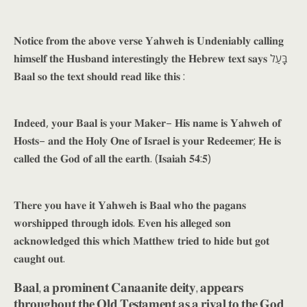
𝐍𝐨𝐭𝐢𝐜𝐞 𝐟𝐫𝐨𝐦 𝐭𝐡𝐞 𝐚𝐛𝐨𝐯𝐞 𝐯𝐞𝐫𝐬𝐞 𝐘𝐚𝐡𝐰𝐞𝐡 𝐢𝐬 𝐔𝐧𝐝𝐞𝐧𝐢𝐚𝐛𝐥𝐲 𝐜𝐚𝐥𝐥𝐢𝐧𝐠
𝐡𝐢𝐦𝐬𝐞𝐥𝐟 𝐭𝐡𝐞 𝐇𝐮𝐬𝐛𝐚𝐧𝐝 𝐢𝐧𝐭𝐞𝐫𝐞𝐬𝐭𝐢𝐧𝐠𝐥𝐲 𝐭𝐡𝐞 𝐇𝐞𝐛𝐫𝐞𝐰 𝐭𝐞𝐱𝐭 𝐬𝐚𝐲𝐬 בָּעַל
𝐁𝐚𝐚𝐥 𝐬𝐨 𝐭𝐡𝐞 𝐭𝐞𝐱𝐭 𝐬𝐡𝐨𝐮𝐥𝐝 𝐫𝐞𝐚𝐝 𝐥𝐢𝐤𝐞 𝐭𝐡𝐢𝐬 :
𝐈𝐧𝐝𝐞𝐞𝐝, 𝐲𝐨𝐮𝐫 𝐁𝐚𝐚𝐥 𝐢𝐬 𝐲𝐨𝐮𝐫 𝐌𝐚𝐤𝐞𝐫– 𝐇𝐢𝐬 𝐧𝐚𝐦𝐞 𝐢𝐬 𝐘𝐚𝐡𝐰𝐞𝐡 𝐨𝐟
𝐇𝐨𝐬𝐭𝐬– 𝐚𝐧𝐝 𝐭𝐡𝐞 𝐇𝐨𝐥𝐲 𝐎𝐧𝐞 𝐨𝐟 𝐈𝐬𝐫𝐚𝐞𝐥 𝐢𝐬 𝐲𝐨𝐮𝐫 𝐑𝐞𝐝𝐞𝐞𝐦𝐞𝐫; 𝐇𝐞 𝐢𝐬
𝐜𝐚𝐥𝐥𝐞𝐝 𝐭𝐡𝐞 𝐆𝐨𝐝 𝐨𝐟 𝐚𝐥𝐥 𝐭𝐡𝐞 𝐞𝐚𝐫𝐭𝐡. (𝐈𝐬𝐚𝐢𝐚𝐡 𝟓𝟒:𝟓)
𝐓𝐡𝐞𝐫𝐞 𝐲𝐨𝐮 𝐡𝐚𝐯𝐞 𝐢𝐭 𝐘𝐚𝐡𝐰𝐞𝐡 𝐢𝐬 𝐁𝐚𝐚𝐥 𝐰𝐡𝐨 𝐭𝐡𝐞 𝐩𝐚𝐠𝐚𝐧𝐬
𝐰𝐨𝐫𝐬𝐡𝐢𝐩𝐩𝐞𝐝 𝐭𝐡𝐫𝐨𝐮𝐠𝐡 𝐢𝐝𝐨𝐥𝐬. 𝐄𝐯𝐞𝐧 𝐡𝐢𝐬 𝐚𝐥𝐥𝐞𝐠𝐞𝐝 𝐬𝐨𝐧
𝐚𝐜𝐤𝐧𝐨𝐰𝐥𝐞𝐝𝐠𝐞𝐝 𝐭𝐡𝐢𝐬 𝐰𝐡𝐢𝐜𝐡 𝐌𝐚𝐭𝐭𝐡𝐞𝐰 𝐭𝐫𝐢𝐞𝐝 𝐭𝐨 𝐡𝐢𝐝𝐞 𝐛𝐮𝐭 𝐠𝐨𝐭
𝐜𝐚𝐮𝐠𝐡𝐭 𝐨𝐮𝐭.
𝐁𝐚𝐚𝐥, 𝐚 𝐩𝐫𝐨𝐦𝐢𝐧𝐞𝐧𝐭 𝐂𝐚𝐧𝐚𝐚𝐧𝐢𝐭𝐞 𝐝𝐞𝐢𝐭𝐲, 𝐚𝐩𝐩𝐞𝐚𝐫𝐬
𝐭𝐡𝐫𝐨𝐮𝐠𝐡𝐨𝐮𝐭 𝐭𝐡𝐞 𝐎𝐥𝐝 𝐓𝐞𝐬𝐭𝐚𝐦𝐞𝐧𝐭 𝐚𝐬 𝐚 𝐫𝐢𝐯𝐚𝐥 𝐭𝐨 𝐭𝐡𝐞 𝐆𝐨𝐝