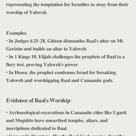
𝐫𝐞𝐩𝐫𝐞𝐬𝐞𝐧𝐭𝐢𝐧𝐠 𝐭𝐡𝐞 𝐭𝐞𝐦𝐩𝐭𝐚𝐭𝐢𝐨𝐧 𝐟𝐨𝐫 𝐈𝐬𝐫𝐚𝐞𝐥𝐢𝐭𝐞𝐬 𝐭𝐨 𝐬𝐭𝐫𝐚𝐲 𝐟𝐫𝐨𝐦 𝐭𝐡𝐞𝐢𝐫
𝐰𝐨𝐫𝐬𝐡𝐢𝐩 𝐨𝐟 𝐘𝐚𝐡𝐰𝐞𝐡.
𝐄𝐱𝐚𝐦𝐩𝐥𝐞𝐬:
• 𝐈𝐧 𝐉𝐮𝐝𝐠𝐞𝐬 𝟔:𝟐𝟓-𝟐𝟖, 𝐆𝐢𝐝𝐞𝐨𝐧 𝐝𝐢𝐬𝐦𝐚𝐧𝐭𝐥𝐞𝐬 𝐁𝐚𝐚𝐥’𝐬 𝐚𝐥𝐭𝐚𝐫 𝐨𝐧 𝐌𝐭.
𝐆𝐞𝐫𝐢𝐳𝐢𝐦 𝐚𝐧𝐝 𝐛𝐮𝐢𝐥𝐝𝐬 𝐚𝐧 𝐚𝐥𝐭𝐚𝐫 𝐭𝐨 𝐘𝐚𝐡𝐰𝐞𝐡.
• 𝐈𝐧 𝟏 𝐊𝐢𝐧𝐠𝐬 𝟏𝟖, 𝐄𝐥𝐢𝐣𝐚𝐡 𝐜𝐡𝐚𝐥𝐥𝐞𝐧𝐠𝐞𝐬 𝐭𝐡𝐞 𝐩𝐫𝐨𝐩𝐡𝐞𝐭𝐬 𝐨𝐟 𝐁𝐚𝐚𝐥 𝐭𝐨 𝐚
𝐟𝐢𝐞𝐫𝐲 𝐭𝐞𝐬𝐭, 𝐩𝐫𝐨𝐯𝐢𝐧𝐠 𝐘𝐚𝐡𝐰𝐞𝐡’𝐬 𝐩𝐨𝐰𝐞𝐫.
• 𝐈𝐧 𝐇𝐨𝐬𝐞𝐚, 𝐭𝐡𝐞 𝐩𝐫𝐨𝐩𝐡𝐞𝐭 𝐜𝐨𝐧𝐝𝐞𝐦𝐧𝐬 𝐈𝐬𝐫𝐚𝐞𝐥 𝐟𝐨𝐫 𝐟𝐨𝐫𝐬𝐚𝐤𝐢𝐧𝐠
𝐘𝐚𝐡𝐰𝐞𝐡 𝐚𝐧𝐝 𝐰𝐨𝐫𝐬𝐡𝐢𝐩𝐩𝐢𝐧𝐠 𝐁𝐚𝐚𝐥 𝐚𝐧𝐝 𝐂𝐚𝐧𝐚𝐚𝐧𝐢𝐭𝐞 𝐠𝐨𝐝𝐬.
𝐄𝐯𝐢𝐝𝐞𝐧𝐜𝐞 𝐨𝐟 𝐁𝐚𝐚𝐥’𝐬 𝐖𝐨𝐫𝐬𝐡𝐢𝐩:
• 𝐀𝐫𝐜𝐡𝐚𝐞𝐨𝐥𝐨𝐠𝐢𝐜𝐚𝐥 𝐞𝐱𝐜𝐚𝐯𝐚𝐭𝐢𝐨𝐧𝐬 𝐢𝐧 𝐂𝐚𝐧𝐚𝐚𝐧𝐢𝐭𝐞 𝐜𝐢𝐭𝐢𝐞𝐬 𝐥𝐢𝐤𝐞 𝐔𝐠𝐚𝐫𝐢𝐭
𝐚𝐧𝐝 𝐌𝐞𝐠𝐢𝐝𝐝𝐨 𝐡𝐚𝐯𝐞 𝐮𝐧𝐞𝐚𝐫𝐭𝐡𝐞𝐝 𝐭𝐞𝐦𝐩𝐥𝐞𝐬, 𝐚𝐥𝐭𝐚𝐫𝐬, 𝐚𝐧𝐝
𝐢𝐧𝐬𝐜𝐫𝐢𝐩𝐭𝐢𝐨𝐧𝐬 𝐝𝐞𝐝𝐢𝐜𝐚𝐭𝐞𝐝 𝐭𝐨 𝐁𝐚𝐚𝐥.