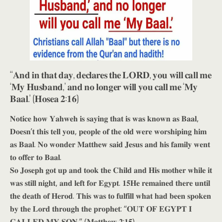
“𝐀𝐧𝐝 𝐢𝐧 𝐭𝐡𝐚𝐭 𝐝𝐚𝐲, 𝐝𝐞𝐜𝐥𝐚𝐫𝐞𝐬 𝐭𝐡𝐞 𝐋𝐎𝐑𝐃, 𝐲𝐨𝐮 𝐰𝐢𝐥𝐥 𝐜𝐚𝐥𝐥 𝐦𝐞
‘𝐌𝐲 𝐇𝐮𝐬𝐛𝐚𝐧𝐝,’ 𝐚𝐧𝐝 𝐧𝐨 𝐥𝐨𝐧𝐠𝐞𝐫 𝐰𝐢𝐥𝐥 𝐲𝐨𝐮 𝐜𝐚𝐥𝐥 𝐦𝐞 ‘𝐌𝐲
𝐁𝐚𝐚𝐥.’ (𝐇𝐨𝐬𝐞𝐚 𝟐:𝟏𝟔)
𝐍𝐨𝐭𝐢𝐜𝐞 𝐡𝐨𝐰 𝐘𝐚𝐡𝐰𝐞𝐡 𝐢𝐬 𝐬𝐚𝐲𝐢𝐧𝐠 𝐭𝐡𝐚𝐭 𝐢𝐬 𝐰𝐚𝐬 𝐤𝐧𝐨𝐰𝐧 𝐚𝐬 𝐁𝐚𝐚𝐥,
𝐃𝐨𝐞𝐬𝐧’𝐭 𝐭𝐡𝐢𝐬 𝐭𝐞𝐥𝐥 𝐲𝐨𝐮, 𝐩𝐞𝐨𝐩𝐥𝐞 𝐨𝐟 𝐭𝐡𝐞 𝐨𝐥𝐝 𝐰𝐞𝐫𝐞 𝐰𝐨𝐫𝐬𝐡𝐢𝐩𝐢𝐧𝐠 𝐡𝐢𝐦
𝐚𝐬 𝐁𝐚𝐚𝐥. 𝐍𝐨 𝐰𝐨𝐧𝐝𝐞𝐫 𝐌𝐚𝐭𝐭𝐡𝐞𝐰 𝐬𝐚𝐢𝐝 𝐉𝐞𝐬𝐮𝐬 𝐚𝐧𝐝 𝐡𝐢𝐬 𝐟𝐚𝐦𝐢𝐥𝐲 𝐰𝐞𝐧𝐭
𝐭𝐨 𝐨𝐟𝐟𝐞𝐫 𝐭𝐨 𝐁𝐚𝐚𝐥.
𝐒𝐨 𝐉𝐨𝐬𝐞𝐩𝐡 𝐠𝐨𝐭 𝐮𝐩 𝐚𝐧𝐝 𝐭𝐨𝐨𝐤 𝐭𝐡𝐞 𝐂𝐡𝐢𝐥𝐝 𝐚𝐧𝐝 𝐇𝐢𝐬 𝐦𝐨𝐭𝐡𝐞𝐫 𝐰𝐡𝐢𝐥𝐞 𝐢𝐭
𝐰𝐚𝐬 𝐬𝐭𝐢𝐥𝐥 𝐧𝐢𝐠𝐡𝐭, 𝐚𝐧𝐝 𝐥𝐞𝐟𝐭 𝐟𝐨𝐫 𝐄𝐠𝐲𝐩𝐭. 𝟏𝟓𝐇𝐞 𝐫𝐞𝐦𝐚𝐢𝐧𝐞𝐝 𝐭𝐡𝐞𝐫𝐞 𝐮𝐧𝐭𝐢𝐥
𝐭𝐡𝐞 𝐝𝐞𝐚𝐭𝐡 𝐨𝐟 𝐇𝐞𝐫𝐨𝐝. 𝐓𝐡𝐢𝐬 𝐰𝐚𝐬 𝐭𝐨 𝐟𝐮𝐥𝐟𝐢𝐥𝐥 𝐰𝐡𝐚𝐭 𝐡𝐚𝐝 𝐛𝐞𝐞𝐧 𝐬𝐩𝐨𝐤𝐞𝐧
𝐛𝐲 𝐭𝐡𝐞 𝐋𝐨𝐫𝐝 𝐭𝐡𝐫𝐨𝐮𝐠𝐡 𝐭𝐡𝐞 𝐩𝐫𝐨𝐩𝐡𝐞𝐭: “𝐎𝐔𝐓 𝐎𝐅 𝐄𝐆𝐘𝐏𝐓 𝐈
𝐂𝐀𝐋𝐋𝐄𝐃 𝐌𝐘 𝐒𝐎𝐍.” (𝐌𝐚𝐭𝐭𝐡𝐞𝐰 𝟐:𝟏𝟓)