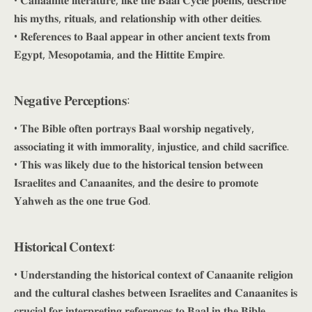
• 𝐂𝐚𝐧𝐚𝐚𝐧𝐢𝐭𝐞 𝐥𝐢𝐭𝐞𝐫𝐚𝐭𝐮𝐫𝐞, 𝐥𝐢𝐤𝐞 𝐭𝐡𝐞 𝐁𝐚𝐚𝐥 𝐂𝐲𝐜𝐥𝐞 𝐩𝐨𝐞𝐦𝐬, 𝐝𝐞𝐬𝐜𝐫𝐢𝐛𝐞
𝐡𝐢𝐬 𝐦𝐲𝐭𝐡𝐬, 𝐫𝐢𝐭𝐮𝐚𝐥𝐬, 𝐚𝐧𝐝 𝐫𝐞𝐥𝐚𝐭𝐢𝐨𝐧𝐬𝐡𝐢𝐩 𝐰𝐢𝐭𝐡 𝐨𝐭𝐡𝐞𝐫 𝐝𝐞𝐢𝐭𝐢𝐞𝐬.
• 𝐑𝐞𝐟𝐞𝐫𝐞𝐧𝐜𝐞𝐬 𝐭𝐨 𝐁𝐚𝐚𝐥 𝐚𝐩𝐩𝐞𝐚𝐫 𝐢𝐧 𝐨𝐭𝐡𝐞𝐫 𝐚𝐧𝐜𝐢𝐞𝐧𝐭 𝐭𝐞𝐱𝐭𝐬 𝐟𝐫𝐨𝐦
𝐄𝐠𝐲𝐩𝐭, 𝐌𝐞𝐬𝐨𝐩𝐨𝐭𝐚𝐦𝐢𝐚, 𝐚𝐧𝐝 𝐭𝐡𝐞 𝐇𝐢𝐭𝐭𝐢𝐭𝐞 𝐄𝐦𝐩𝐢𝐫𝐞.
𝐍𝐞𝐠𝐚𝐭𝐢𝐯𝐞 𝐏𝐞𝐫𝐜𝐞𝐩𝐭𝐢𝐨𝐧𝐬:
• 𝐓𝐡𝐞 𝐁𝐢𝐛𝐥𝐞 𝐨𝐟𝐭𝐞𝐧 𝐩𝐨𝐫𝐭𝐫𝐚𝐲𝐬 𝐁𝐚𝐚𝐥 𝐰𝐨𝐫𝐬𝐡𝐢𝐩 𝐧𝐞𝐠𝐚𝐭𝐢𝐯𝐞𝐥𝐲,
𝐚𝐬𝐬𝐨𝐜𝐢𝐚𝐭𝐢𝐧𝐠 𝐢𝐭 𝐰𝐢𝐭𝐡 𝐢𝐦𝐦𝐨𝐫𝐚𝐥𝐢𝐭𝐲, 𝐢𝐧𝐣𝐮𝐬𝐭𝐢𝐜𝐞, 𝐚𝐧𝐝 𝐜𝐡𝐢𝐥𝐝 𝐬𝐚𝐜𝐫𝐢𝐟𝐢𝐜𝐞.
• 𝐓𝐡𝐢𝐬 𝐰𝐚𝐬 𝐥𝐢𝐤𝐞𝐥𝐲 𝐝𝐮𝐞 𝐭𝐨 𝐭𝐡𝐞 𝐡𝐢𝐬𝐭𝐨𝐫𝐢𝐜𝐚𝐥 𝐭𝐞𝐧𝐬𝐢𝐨𝐧 𝐛𝐞𝐭𝐰𝐞𝐞𝐧
𝐈𝐬𝐫𝐚𝐞𝐥𝐢𝐭𝐞𝐬 𝐚𝐧𝐝 𝐂𝐚𝐧𝐚𝐚𝐧𝐢𝐭𝐞𝐬, 𝐚𝐧𝐝 𝐭𝐡𝐞 𝐝𝐞𝐬𝐢𝐫𝐞 𝐭𝐨 𝐩𝐫𝐨𝐦𝐨𝐭𝐞
𝐘𝐚𝐡𝐰𝐞𝐡 𝐚𝐬 𝐭𝐡𝐞 𝐨𝐧𝐞 𝐭𝐫𝐮𝐞 𝐆𝐨𝐝.
𝐇𝐢𝐬𝐭𝐨𝐫𝐢𝐜𝐚𝐥 𝐂𝐨𝐧𝐭𝐞𝐱𝐭:
• 𝐔𝐧𝐝𝐞𝐫𝐬𝐭𝐚𝐧𝐝𝐢𝐧𝐠 𝐭𝐡𝐞 𝐡𝐢𝐬𝐭𝐨𝐫𝐢𝐜𝐚𝐥 𝐜𝐨𝐧𝐭𝐞𝐱𝐭 𝐨𝐟 𝐂𝐚𝐧𝐚𝐚𝐧𝐢𝐭𝐞 𝐫𝐞𝐥𝐢𝐠𝐢𝐨𝐧
𝐚𝐧𝐝 𝐭𝐡𝐞 𝐜𝐮𝐥𝐭𝐮𝐫𝐚𝐥 𝐜𝐥𝐚𝐬𝐡𝐞𝐬 𝐛𝐞𝐭𝐰𝐞𝐞𝐧 𝐈𝐬𝐫𝐚𝐞𝐥𝐢𝐭𝐞𝐬 𝐚𝐧𝐝 𝐂𝐚𝐧𝐚𝐚𝐧𝐢𝐭𝐞𝐬 𝐢𝐬
𝐜𝐫𝐮𝐜𝐢𝐚𝐥 𝐟𝐨𝐫 𝐢𝐧𝐭𝐞𝐫𝐩𝐫𝐞𝐭𝐢𝐧𝐠 𝐫𝐞𝐟𝐞𝐫𝐞𝐧𝐜𝐞𝐬 𝐭𝐨 𝐁𝐚𝐚𝐥 𝐢𝐧 𝐭𝐡𝐞 𝐁𝐢𝐛𝐥𝐞.