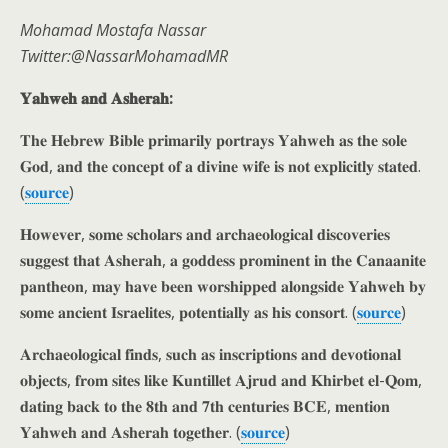
Mohamad Mostafa Nassar
Twitter:@NassarMohamadMR
𝐘𝐚𝐡𝐰𝐞𝐡 𝐚𝐧𝐝 𝐀𝐬𝐡𝐞𝐫𝐚𝐡:
𝐓𝐡𝐞 𝐇𝐞𝐛𝐫𝐞𝐰 𝐁𝐢𝐛𝐥𝐞 𝐩𝐫𝐢𝐦𝐚𝐫𝐢𝐥𝐲 𝐩𝐨𝐫𝐭𝐫𝐚𝐲𝐬 𝐘𝐚𝐡𝐰𝐞𝐡 𝐚𝐬 𝐭𝐡𝐞 𝐬𝐨𝐥𝐞
𝐆𝐨𝐝, 𝐚𝐧𝐝 𝐭𝐡𝐞 𝐜𝐨𝐧𝐜𝐞𝐩𝐭 𝐨𝐟 𝐚 𝐝𝐢𝐯𝐢𝐧𝐞 𝐰𝐢𝐟𝐞 𝐢𝐬 𝐧𝐨𝐭 𝐞𝐱𝐩𝐥𝐢𝐜𝐢𝐭𝐥𝐲 𝐬𝐭𝐚𝐭𝐞𝐝.
(
𝐬𝐨𝐮𝐫𝐜𝐞
)
𝐇𝐨𝐰𝐞𝐯𝐞𝐫, 𝐬𝐨𝐦𝐞 𝐬𝐜𝐡𝐨𝐥𝐚𝐫𝐬 𝐚𝐧𝐝 𝐚𝐫𝐜𝐡𝐚𝐞𝐨𝐥𝐨𝐠𝐢𝐜𝐚𝐥 𝐝𝐢𝐬𝐜𝐨𝐯𝐞𝐫𝐢𝐞𝐬
𝐬𝐮𝐠𝐠𝐞𝐬𝐭 𝐭𝐡𝐚𝐭 𝐀𝐬𝐡𝐞𝐫𝐚𝐡, 𝐚 𝐠𝐨𝐝𝐝𝐞𝐬𝐬 𝐩𝐫𝐨𝐦𝐢𝐧𝐞𝐧𝐭 𝐢𝐧 𝐭𝐡𝐞 𝐂𝐚𝐧𝐚𝐚𝐧𝐢𝐭𝐞
𝐩𝐚𝐧𝐭𝐡𝐞𝐨𝐧, 𝐦𝐚𝐲 𝐡𝐚𝐯𝐞 𝐛𝐞𝐞𝐧 𝐰𝐨𝐫𝐬𝐡𝐢𝐩𝐩𝐞𝐝 𝐚𝐥𝐨𝐧𝐠𝐬𝐢𝐝𝐞 𝐘𝐚𝐡𝐰𝐞𝐡 𝐛𝐲
𝐬𝐨𝐦𝐞 𝐚𝐧𝐜𝐢𝐞𝐧𝐭 𝐈𝐬𝐫𝐚𝐞𝐥𝐢𝐭𝐞𝐬, 𝐩𝐨𝐭𝐞𝐧𝐭𝐢𝐚𝐥𝐥𝐲 𝐚𝐬 𝐡𝐢𝐬 𝐜𝐨𝐧𝐬𝐨𝐫𝐭. (
𝐬𝐨𝐮𝐫𝐜𝐞
)
𝐀𝐫𝐜𝐡𝐚𝐞𝐨𝐥𝐨𝐠𝐢𝐜𝐚𝐥 𝐟𝐢𝐧𝐝𝐬, 𝐬𝐮𝐜𝐡 𝐚𝐬 𝐢𝐧𝐬𝐜𝐫𝐢𝐩𝐭𝐢𝐨𝐧𝐬 𝐚𝐧𝐝 𝐝𝐞𝐯𝐨𝐭𝐢𝐨𝐧𝐚𝐥
𝐨𝐛𝐣𝐞𝐜𝐭𝐬, 𝐟𝐫𝐨𝐦 𝐬𝐢𝐭𝐞𝐬 𝐥𝐢𝐤𝐞 𝐊𝐮𝐧𝐭𝐢𝐥𝐥𝐞𝐭 𝐀𝐣𝐫𝐮𝐝 𝐚𝐧𝐝 𝐊𝐡𝐢𝐫𝐛𝐞𝐭 𝐞𝐥-𝐐𝐨𝐦,
𝐝𝐚𝐭𝐢𝐧𝐠 𝐛𝐚𝐜𝐤 𝐭𝐨 𝐭𝐡𝐞 𝟖𝐭𝐡 𝐚𝐧𝐝 𝟕𝐭𝐡 𝐜𝐞𝐧𝐭𝐮𝐫𝐢𝐞𝐬 𝐁𝐂𝐄, 𝐦𝐞𝐧𝐭𝐢𝐨𝐧
𝐘𝐚𝐡𝐰𝐞𝐡 𝐚𝐧𝐝 𝐀𝐬𝐡𝐞𝐫𝐚𝐡 𝐭𝐨𝐠𝐞𝐭𝐡𝐞𝐫. (
𝐬𝐨𝐮𝐫𝐜𝐞
)