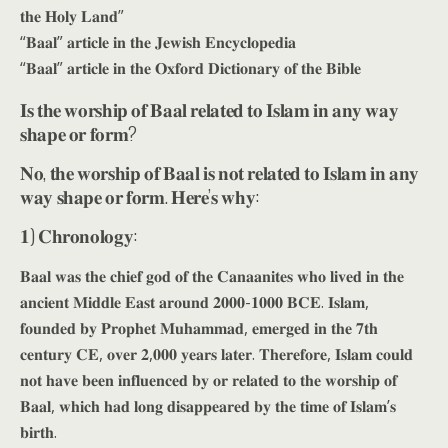
𝐭𝐡𝐞 𝐇𝐨𝐥𝐲 𝐋𝐚𝐧𝐝”
“𝐁𝐚𝐚𝐥” 𝐚𝐫𝐭𝐢𝐜𝐥𝐞 𝐢𝐧 𝐭𝐡𝐞 𝐉𝐞𝐰𝐢𝐬𝐡 𝐄𝐧𝐜𝐲𝐜𝐥𝐨𝐩𝐞𝐝𝐢𝐚
“𝐁𝐚𝐚𝐥” 𝐚𝐫𝐭𝐢𝐜𝐥𝐞 𝐢𝐧 𝐭𝐡𝐞 𝐎𝐱𝐟𝐨𝐫𝐝 𝐃𝐢𝐜𝐭𝐢𝐨𝐧𝐚𝐫𝐲 𝐨𝐟 𝐭𝐡𝐞 𝐁𝐢𝐛𝐥𝐞
𝐈𝐬 𝐭𝐡𝐞 𝐰𝐨𝐫𝐬𝐡𝐢𝐩 𝐨𝐟 𝐁𝐚𝐚𝐥 𝐫𝐞𝐥𝐚𝐭𝐞𝐝 𝐭𝐨 𝐈𝐬𝐥𝐚𝐦 𝐢𝐧 𝐚𝐧𝐲 𝐰𝐚𝐲
𝐬𝐡𝐚𝐩𝐞 𝐨𝐫 𝐟𝐨𝐫𝐦?
𝐍𝐨, 𝐭𝐡𝐞 𝐰𝐨𝐫𝐬𝐡𝐢𝐩 𝐨𝐟 𝐁𝐚𝐚𝐥 𝐢𝐬 𝐧𝐨𝐭 𝐫𝐞𝐥𝐚𝐭𝐞𝐝 𝐭𝐨 𝐈𝐬𝐥𝐚𝐦 𝐢𝐧 𝐚𝐧𝐲
𝐰𝐚𝐲 𝐬𝐡𝐚𝐩𝐞 𝐨𝐫 𝐟𝐨𝐫𝐦. 𝐇𝐞𝐫𝐞’𝐬 𝐰𝐡𝐲:
𝟏) 𝐂𝐡𝐫𝐨𝐧𝐨𝐥𝐨𝐠𝐲:
𝐁𝐚𝐚𝐥 𝐰𝐚𝐬 𝐭𝐡𝐞 𝐜𝐡𝐢𝐞𝐟 𝐠𝐨𝐝 𝐨𝐟 𝐭𝐡𝐞 𝐂𝐚𝐧𝐚𝐚𝐧𝐢𝐭𝐞𝐬 𝐰𝐡𝐨 𝐥𝐢𝐯𝐞𝐝 𝐢𝐧 𝐭𝐡𝐞
𝐚𝐧𝐜𝐢𝐞𝐧𝐭 𝐌𝐢𝐝𝐝𝐥𝐞 𝐄𝐚𝐬𝐭 𝐚𝐫𝐨𝐮𝐧𝐝 𝟐𝟎𝟎𝟎-𝟏𝟎𝟎𝟎 𝐁𝐂𝐄. 𝐈𝐬𝐥𝐚𝐦,
𝐟𝐨𝐮𝐧𝐝𝐞𝐝 𝐛𝐲 𝐏𝐫𝐨𝐩𝐡𝐞𝐭 𝐌𝐮𝐡𝐚𝐦𝐦𝐚𝐝, 𝐞𝐦𝐞𝐫𝐠𝐞𝐝 𝐢𝐧 𝐭𝐡𝐞 𝟕𝐭𝐡
𝐜𝐞𝐧𝐭𝐮𝐫𝐲 𝐂𝐄, 𝐨𝐯𝐞𝐫 𝟐,𝟎𝟎𝟎 𝐲𝐞𝐚𝐫𝐬 𝐥𝐚𝐭𝐞𝐫. 𝐓𝐡𝐞𝐫𝐞𝐟𝐨𝐫𝐞, 𝐈𝐬𝐥𝐚𝐦 𝐜𝐨𝐮𝐥𝐝
𝐧𝐨𝐭 𝐡𝐚𝐯𝐞 𝐛𝐞𝐞𝐧 𝐢𝐧𝐟𝐥𝐮𝐞𝐧𝐜𝐞𝐝 𝐛𝐲 𝐨𝐫 𝐫𝐞𝐥𝐚𝐭𝐞𝐝 𝐭𝐨 𝐭𝐡𝐞 𝐰𝐨𝐫𝐬𝐡𝐢𝐩 𝐨𝐟
𝐁𝐚𝐚𝐥, 𝐰𝐡𝐢𝐜𝐡 𝐡𝐚𝐝 𝐥𝐨𝐧𝐠 𝐝𝐢𝐬𝐚𝐩𝐩𝐞𝐚𝐫𝐞𝐝 𝐛𝐲 𝐭𝐡𝐞 𝐭𝐢𝐦𝐞 𝐨𝐟 𝐈𝐬𝐥𝐚𝐦’𝐬
𝐛𝐢𝐫𝐭𝐡.