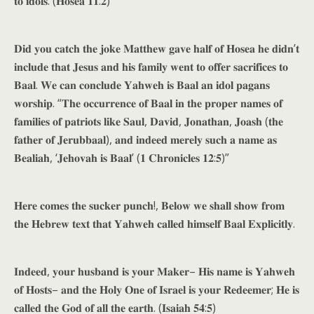
𝐭𝐨 𝐢𝐝𝐨𝐥𝐬. (𝐇𝐨𝐬𝐞𝐚 𝟏𝟏:𝟐)
𝐃𝐢𝐝 𝐲𝐨𝐮 𝐜𝐚𝐭𝐜𝐡 𝐭𝐡𝐞 𝐣𝐨𝐤𝐞 𝐌𝐚𝐭𝐭𝐡𝐞𝐰 𝐠𝐚𝐯𝐞 𝐡𝐚𝐥𝐟 𝐨𝐟 𝐇𝐨𝐬𝐞𝐚 𝐡𝐞 𝐝𝐢𝐝𝐧’𝐭
𝐢𝐧𝐜𝐥𝐮𝐝𝐞 𝐭𝐡𝐚𝐭 𝐉𝐞𝐬𝐮𝐬 𝐚𝐧𝐝 𝐡𝐢𝐬 𝐟𝐚𝐦𝐢𝐥𝐲 𝐰𝐞𝐧𝐭 𝐭𝐨 𝐨𝐟𝐟𝐞𝐫 𝐬𝐚𝐜𝐫𝐢𝐟𝐢𝐜𝐞𝐬 𝐭𝐨
𝐁𝐚𝐚𝐥. 𝐖𝐞 𝐜𝐚𝐧 𝐜𝐨𝐧𝐜𝐥𝐮𝐝𝐞 𝐘𝐚𝐡𝐰𝐞𝐡 𝐢𝐬 𝐁𝐚𝐚𝐥 𝐚𝐧 𝐢𝐝𝐨𝐥 𝐩𝐚𝐠𝐚𝐧𝐬
𝐰𝐨𝐫𝐬𝐡𝐢𝐩. “𝐓𝐡𝐞 𝐨𝐜𝐜𝐮𝐫𝐫𝐞𝐧𝐜𝐞 𝐨𝐟 𝐁𝐚𝐚𝐥 𝐢𝐧 𝐭𝐡𝐞 𝐩𝐫𝐨𝐩𝐞𝐫 𝐧𝐚𝐦𝐞𝐬 𝐨𝐟
𝐟𝐚𝐦𝐢𝐥𝐢𝐞𝐬 𝐨𝐟 𝐩𝐚𝐭𝐫𝐢𝐨𝐭𝐬 𝐥𝐢𝐤𝐞 𝐒𝐚𝐮𝐥, 𝐃𝐚𝐯𝐢𝐝, 𝐉𝐨𝐧𝐚𝐭𝐡𝐚𝐧, 𝐉𝐨𝐚𝐬𝐡 (𝐭𝐡𝐞
𝐟𝐚𝐭𝐡𝐞𝐫 𝐨𝐟 𝐉𝐞𝐫𝐮𝐛𝐛𝐚𝐚𝐥), 𝐚𝐧𝐝 𝐢𝐧𝐝𝐞𝐞𝐝 𝐦𝐞𝐫𝐞𝐥𝐲 𝐬𝐮𝐜𝐡 𝐚 𝐧𝐚𝐦𝐞 𝐚𝐬
𝐁𝐞𝐚𝐥𝐢𝐚𝐡, ‘𝐉𝐞𝐡𝐨𝐯𝐚𝐡 𝐢𝐬 𝐁𝐚𝐚𝐥’ (𝟏 𝐂𝐡𝐫𝐨𝐧𝐢𝐜𝐥𝐞𝐬 𝟏𝟐:𝟓)”
𝐇𝐞𝐫𝐞 𝐜𝐨𝐦𝐞𝐬 𝐭𝐡𝐞 𝐬𝐮𝐜𝐤𝐞𝐫 𝐩𝐮𝐧𝐜𝐡!, 𝐁𝐞𝐥𝐨𝐰 𝐰𝐞 𝐬𝐡𝐚𝐥𝐥 𝐬𝐡𝐨𝐰 𝐟𝐫𝐨𝐦
𝐭𝐡𝐞 𝐇𝐞𝐛𝐫𝐞𝐰 𝐭𝐞𝐱𝐭 𝐭𝐡𝐚𝐭 𝐘𝐚𝐡𝐰𝐞𝐡 𝐜𝐚𝐥𝐥𝐞𝐝 𝐡𝐢𝐦𝐬𝐞𝐥𝐟 𝐁𝐚𝐚𝐥 𝐄𝐱𝐩𝐥𝐢𝐜𝐢𝐭𝐥𝐲.
𝐈𝐧𝐝𝐞𝐞𝐝, 𝐲𝐨𝐮𝐫 𝐡𝐮𝐬𝐛𝐚𝐧𝐝 𝐢𝐬 𝐲𝐨𝐮𝐫 𝐌𝐚𝐤𝐞𝐫– 𝐇𝐢𝐬 𝐧𝐚𝐦𝐞 𝐢𝐬 𝐘𝐚𝐡𝐰𝐞𝐡
𝐨𝐟 𝐇𝐨𝐬𝐭𝐬– 𝐚𝐧𝐝 𝐭𝐡𝐞 𝐇𝐨𝐥𝐲 𝐎𝐧𝐞 𝐨𝐟 𝐈𝐬𝐫𝐚𝐞𝐥 𝐢𝐬 𝐲𝐨𝐮𝐫 𝐑𝐞𝐝𝐞𝐞𝐦𝐞𝐫; 𝐇𝐞 𝐢𝐬
𝐜𝐚𝐥𝐥𝐞𝐝 𝐭𝐡𝐞 𝐆𝐨𝐝 𝐨𝐟 𝐚𝐥𝐥 𝐭𝐡𝐞 𝐞𝐚𝐫𝐭𝐡. (𝐈𝐬𝐚𝐢𝐚𝐡 𝟓𝟒:𝟓)