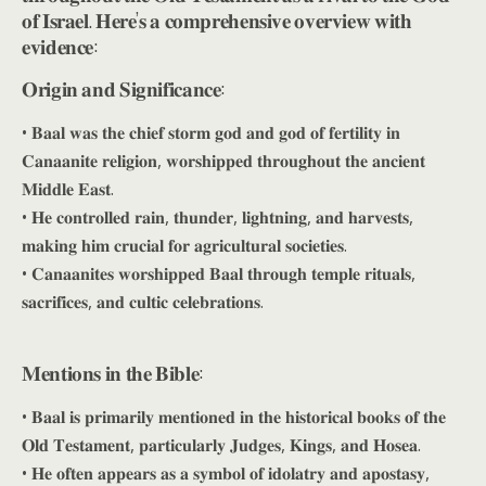
𝐨𝐟 𝐈𝐬𝐫𝐚𝐞𝐥. 𝐇𝐞𝐫𝐞’𝐬 𝐚 𝐜𝐨𝐦𝐩𝐫𝐞𝐡𝐞𝐧𝐬𝐢𝐯𝐞 𝐨𝐯𝐞𝐫𝐯𝐢𝐞𝐰 𝐰𝐢𝐭𝐡
𝐞𝐯𝐢𝐝𝐞𝐧𝐜𝐞:
𝐎𝐫𝐢𝐠𝐢𝐧 𝐚𝐧𝐝 𝐒𝐢𝐠𝐧𝐢𝐟𝐢𝐜𝐚𝐧𝐜𝐞:
• 𝐁𝐚𝐚𝐥 𝐰𝐚𝐬 𝐭𝐡𝐞 𝐜𝐡𝐢𝐞𝐟 𝐬𝐭𝐨𝐫𝐦 𝐠𝐨𝐝 𝐚𝐧𝐝 𝐠𝐨𝐝 𝐨𝐟 𝐟𝐞𝐫𝐭𝐢𝐥𝐢𝐭𝐲 𝐢𝐧
𝐂𝐚𝐧𝐚𝐚𝐧𝐢𝐭𝐞 𝐫𝐞𝐥𝐢𝐠𝐢𝐨𝐧, 𝐰𝐨𝐫𝐬𝐡𝐢𝐩𝐩𝐞𝐝 𝐭𝐡𝐫𝐨𝐮𝐠𝐡𝐨𝐮𝐭 𝐭𝐡𝐞 𝐚𝐧𝐜𝐢𝐞𝐧𝐭
𝐌𝐢𝐝𝐝𝐥𝐞 𝐄𝐚𝐬𝐭.
• 𝐇𝐞 𝐜𝐨𝐧𝐭𝐫𝐨𝐥𝐥𝐞𝐝 𝐫𝐚𝐢𝐧, 𝐭𝐡𝐮𝐧𝐝𝐞𝐫, 𝐥𝐢𝐠𝐡𝐭𝐧𝐢𝐧𝐠, 𝐚𝐧𝐝 𝐡𝐚𝐫𝐯𝐞𝐬𝐭𝐬,
𝐦𝐚𝐤𝐢𝐧𝐠 𝐡𝐢𝐦 𝐜𝐫𝐮𝐜𝐢𝐚𝐥 𝐟𝐨𝐫 𝐚𝐠𝐫𝐢𝐜𝐮𝐥𝐭𝐮𝐫𝐚𝐥 𝐬𝐨𝐜𝐢𝐞𝐭𝐢𝐞𝐬.
• 𝐂𝐚𝐧𝐚𝐚𝐧𝐢𝐭𝐞𝐬 𝐰𝐨𝐫𝐬𝐡𝐢𝐩𝐩𝐞𝐝 𝐁𝐚𝐚𝐥 𝐭𝐡𝐫𝐨𝐮𝐠𝐡 𝐭𝐞𝐦𝐩𝐥𝐞 𝐫𝐢𝐭𝐮𝐚𝐥𝐬,
𝐬𝐚𝐜𝐫𝐢𝐟𝐢𝐜𝐞𝐬, 𝐚𝐧𝐝 𝐜𝐮𝐥𝐭𝐢𝐜 𝐜𝐞𝐥𝐞𝐛𝐫𝐚𝐭𝐢𝐨𝐧𝐬.
𝐌𝐞𝐧𝐭𝐢𝐨𝐧𝐬 𝐢𝐧 𝐭𝐡𝐞 𝐁𝐢𝐛𝐥𝐞:
• 𝐁𝐚𝐚𝐥 𝐢𝐬 𝐩𝐫𝐢𝐦𝐚𝐫𝐢𝐥𝐲 𝐦𝐞𝐧𝐭𝐢𝐨𝐧𝐞𝐝 𝐢𝐧 𝐭𝐡𝐞 𝐡𝐢𝐬𝐭𝐨𝐫𝐢𝐜𝐚𝐥 𝐛𝐨𝐨𝐤𝐬 𝐨𝐟 𝐭𝐡𝐞
𝐎𝐥𝐝 𝐓𝐞𝐬𝐭𝐚𝐦𝐞𝐧𝐭, 𝐩𝐚𝐫𝐭𝐢𝐜𝐮𝐥𝐚𝐫𝐥𝐲 𝐉𝐮𝐝𝐠𝐞𝐬, 𝐊𝐢𝐧𝐠𝐬, 𝐚𝐧𝐝 𝐇𝐨𝐬𝐞𝐚.
• 𝐇𝐞 𝐨𝐟𝐭𝐞𝐧 𝐚𝐩𝐩𝐞𝐚𝐫𝐬 𝐚𝐬 𝐚 𝐬𝐲𝐦𝐛𝐨𝐥 𝐨𝐟 𝐢𝐝𝐨𝐥𝐚𝐭𝐫𝐲 𝐚𝐧𝐝 𝐚𝐩𝐨𝐬𝐭𝐚𝐬𝐲,