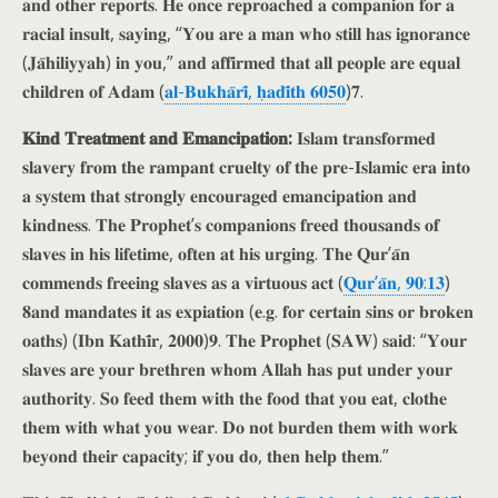
𝐚𝐧𝐝 𝐨𝐭𝐡𝐞𝐫 𝐫𝐞𝐩𝐨𝐫𝐭𝐬. 𝐇𝐞 𝐨𝐧𝐜𝐞 𝐫𝐞𝐩𝐫𝐨𝐚𝐜𝐡𝐞𝐝 𝐚 𝐜𝐨𝐦𝐩𝐚𝐧𝐢𝐨𝐧 𝐟𝐨𝐫 𝐚
𝐫𝐚𝐜𝐢𝐚𝐥 𝐢𝐧𝐬𝐮𝐥𝐭, 𝐬𝐚𝐲𝐢𝐧𝐠, “𝐘𝐨𝐮 𝐚𝐫𝐞 𝐚 𝐦𝐚𝐧 𝐰𝐡𝐨 𝐬𝐭𝐢𝐥𝐥 𝐡𝐚𝐬 𝐢𝐠𝐧𝐨𝐫𝐚𝐧𝐜𝐞
(𝐉𝐚̄𝐡𝐢𝐥𝐢𝐲𝐲𝐚𝐡) 𝐢𝐧 𝐲𝐨𝐮,” 𝐚𝐧𝐝 𝐚𝐟𝐟𝐢𝐫𝐦𝐞𝐝 𝐭𝐡𝐚𝐭 𝐚𝐥𝐥 𝐩𝐞𝐨𝐩𝐥𝐞 𝐚𝐫𝐞 𝐞𝐪𝐮𝐚𝐥
𝐜𝐡𝐢𝐥𝐝𝐫𝐞𝐧 𝐨𝐟 𝐀𝐝𝐚𝐦 (
𝐚𝐥-𝐁𝐮𝐤𝐡𝐚̄𝐫𝐢̄, 𝐡̣𝐚𝐝𝐢̄𝐭𝐡 𝟔𝟎𝟓𝟎
)𝟕.
𝐊𝐢𝐧𝐝 𝐓𝐫𝐞𝐚𝐭𝐦𝐞𝐧𝐭 𝐚𝐧𝐝 𝐄𝐦𝐚𝐧𝐜𝐢𝐩𝐚𝐭𝐢𝐨𝐧:
𝐈𝐬𝐥𝐚𝐦 𝐭𝐫𝐚𝐧𝐬𝐟𝐨𝐫𝐦𝐞𝐝
𝐬𝐥𝐚𝐯𝐞𝐫𝐲 𝐟𝐫𝐨𝐦 𝐭𝐡𝐞 𝐫𝐚𝐦𝐩𝐚𝐧𝐭 𝐜𝐫𝐮𝐞𝐥𝐭𝐲 𝐨𝐟 𝐭𝐡𝐞 𝐩𝐫𝐞-𝐈𝐬𝐥𝐚𝐦𝐢𝐜 𝐞𝐫𝐚 𝐢𝐧𝐭𝐨
𝐚 𝐬𝐲𝐬𝐭𝐞𝐦 𝐭𝐡𝐚𝐭 𝐬𝐭𝐫𝐨𝐧𝐠𝐥𝐲 𝐞𝐧𝐜𝐨𝐮𝐫𝐚𝐠𝐞𝐝 𝐞𝐦𝐚𝐧𝐜𝐢𝐩𝐚𝐭𝐢𝐨𝐧 𝐚𝐧𝐝
𝐤𝐢𝐧𝐝𝐧𝐞𝐬𝐬. 𝐓𝐡𝐞 𝐏𝐫𝐨𝐩𝐡𝐞𝐭’𝐬 𝐜𝐨𝐦𝐩𝐚𝐧𝐢𝐨𝐧𝐬 𝐟𝐫𝐞𝐞𝐝 𝐭𝐡𝐨𝐮𝐬𝐚𝐧𝐝𝐬 𝐨𝐟
𝐬𝐥𝐚𝐯𝐞𝐬 𝐢𝐧 𝐡𝐢𝐬 𝐥𝐢𝐟𝐞𝐭𝐢𝐦𝐞, 𝐨𝐟𝐭𝐞𝐧 𝐚𝐭 𝐡𝐢𝐬 𝐮𝐫𝐠𝐢𝐧𝐠. 𝐓𝐡𝐞 𝐐𝐮𝐫’𝐚̄𝐧
𝐜𝐨𝐦𝐦𝐞𝐧𝐝𝐬 𝐟𝐫𝐞𝐞𝐢𝐧𝐠 𝐬𝐥𝐚𝐯𝐞𝐬 𝐚𝐬 𝐚 𝐯𝐢𝐫𝐭𝐮𝐨𝐮𝐬 𝐚𝐜𝐭 (
𝐐𝐮𝐫’𝐚̄𝐧, 𝟗𝟎:𝟏𝟑
)
𝟖𝐚𝐧𝐝 𝐦𝐚𝐧𝐝𝐚𝐭𝐞𝐬 𝐢𝐭 𝐚𝐬 𝐞𝐱𝐩𝐢𝐚𝐭𝐢𝐨𝐧 (𝐞.𝐠. 𝐟𝐨𝐫 𝐜𝐞𝐫𝐭𝐚𝐢𝐧 𝐬𝐢𝐧𝐬 𝐨𝐫 𝐛𝐫𝐨𝐤𝐞𝐧
𝐨𝐚𝐭𝐡𝐬) (𝐈𝐛𝐧 𝐊𝐚𝐭𝐡𝐢̄𝐫, 𝟐𝟎𝟎𝟎)𝟗. 𝐓𝐡𝐞 𝐏𝐫𝐨𝐩𝐡𝐞𝐭 (𝐒𝐀𝐖) 𝐬𝐚𝐢𝐝: “𝐘𝐨𝐮𝐫
𝐬𝐥𝐚𝐯𝐞𝐬 𝐚𝐫𝐞 𝐲𝐨𝐮𝐫 𝐛𝐫𝐞𝐭𝐡𝐫𝐞𝐧 𝐰𝐡𝐨𝐦 𝐀𝐥𝐥𝐚𝐡 𝐡𝐚𝐬 𝐩𝐮𝐭 𝐮𝐧𝐝𝐞𝐫 𝐲𝐨𝐮𝐫
𝐚𝐮𝐭𝐡𝐨𝐫𝐢𝐭𝐲. 𝐒𝐨 𝐟𝐞𝐞𝐝 𝐭𝐡𝐞𝐦 𝐰𝐢𝐭𝐡 𝐭𝐡𝐞 𝐟𝐨𝐨𝐝 𝐭𝐡𝐚𝐭 𝐲𝐨𝐮 𝐞𝐚𝐭, 𝐜𝐥𝐨𝐭𝐡𝐞
𝐭𝐡𝐞𝐦 𝐰𝐢𝐭𝐡 𝐰𝐡𝐚𝐭 𝐲𝐨𝐮 𝐰𝐞𝐚𝐫. 𝐃𝐨 𝐧𝐨𝐭 𝐛𝐮𝐫𝐝𝐞𝐧 𝐭𝐡𝐞𝐦 𝐰𝐢𝐭𝐡 𝐰𝐨𝐫𝐤
𝐛𝐞𝐲𝐨𝐧𝐝 𝐭𝐡𝐞𝐢𝐫 𝐜𝐚𝐩𝐚𝐜𝐢𝐭𝐲; 𝐢𝐟 𝐲𝐨𝐮 𝐝𝐨, 𝐭𝐡𝐞𝐧 𝐡𝐞𝐥𝐩 𝐭𝐡𝐞𝐦.”