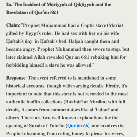
𝟐𝐚. 𝐓𝐡𝐞 𝐈𝐧𝐜𝐢𝐝𝐞𝐧𝐭 𝐨𝐟 𝐌𝐚̄𝐫𝐢𝐲𝐲𝐚𝐡 𝐚𝐥-𝐐𝐢𝐛𝐭̣𝐢𝐲𝐲𝐚𝐡 𝐚𝐧𝐝 𝐭𝐡𝐞
𝐑𝐞𝐯𝐞𝐥𝐚𝐭𝐢𝐨𝐧 𝐨𝐟 𝐐𝐮𝐫’𝐚̄𝐧 𝟔𝟔:𝟏
𝐂𝐥𝐚𝐢𝐦:
“𝐏𝐫𝐨𝐩𝐡𝐞𝐭 𝐌𝐮𝐡̣𝐚𝐦𝐦𝐚𝐝 𝐡𝐚𝐝 𝐚 𝐂𝐨𝐩𝐭𝐢𝐜 𝐬𝐥𝐚𝐯𝐞 (𝐌𝐚𝐫𝐢𝐚)
𝐠𝐢𝐟𝐭𝐞𝐝 𝐛𝐲 𝐄𝐠𝐲𝐩𝐭’𝐬 𝐫𝐮𝐥𝐞𝐫. 𝐇𝐞 𝐡𝐚𝐝 𝐬𝐞𝐱 𝐰𝐢𝐭𝐡 𝐡𝐞𝐫 𝐨𝐧 𝐡𝐢𝐬 𝐰𝐢𝐟𝐞
𝐇̣𝐚𝐟𝐬̣𝐚𝐡’𝐬 𝐝𝐚𝐲, 𝐢𝐧 𝐇̣𝐚𝐟𝐬̣𝐚𝐡’𝐬 𝐛𝐞𝐝. 𝐇̣𝐚𝐟𝐬̣𝐚𝐡 𝐜𝐚𝐮𝐠𝐡𝐭 𝐭𝐡𝐞𝐦 𝐚𝐧𝐝
𝐛𝐞𝐜𝐚𝐦𝐞 𝐚𝐧𝐠𝐫𝐲. 𝐏𝐫𝐨𝐩𝐡𝐞𝐭 𝐌𝐮𝐡̣𝐚𝐦𝐦𝐚𝐝 𝐭𝐡𝐞𝐧 𝐬𝐰𝐨𝐫𝐞 𝐭𝐨 𝐬𝐭𝐨𝐩, 𝐛𝐮𝐭
𝐥𝐚𝐭𝐞𝐫 𝐜𝐥𝐚𝐢𝐦𝐞𝐝 𝐀𝐥𝐥𝐚𝐡 𝐫𝐞𝐯𝐞𝐚𝐥𝐞𝐝 𝐐𝐮𝐫’𝐚̄𝐧 𝟔𝟔:𝟏 𝐫𝐞𝐛𝐮𝐤𝐢𝐧𝐠 𝐡𝐢𝐦 𝐟𝐨𝐫
𝐟𝐨𝐫𝐛𝐢𝐝𝐝𝐢𝐧𝐠 𝐡𝐢𝐦𝐬𝐞𝐥𝐟 𝐚 𝐬𝐥𝐚𝐯𝐞 𝐡𝐞 𝐰𝐚𝐬 𝐚𝐥𝐥𝐨𝐰𝐞𝐝.”
𝐑𝐞𝐬𝐩𝐨𝐧𝐬𝐞:
𝐓𝐡𝐞 𝐞𝐯𝐞𝐧𝐭 𝐫𝐞𝐟𝐞𝐫𝐫𝐞𝐝 𝐭𝐨 𝐢𝐬 𝐦𝐞𝐧𝐭𝐢𝐨𝐧𝐞𝐝 𝐢𝐧 𝐬𝐨𝐦𝐞
𝐡𝐢𝐬𝐭𝐨𝐫𝐢𝐜𝐚𝐥 𝐚𝐜𝐜𝐨𝐮𝐧𝐭𝐬, 𝐭𝐡𝐨𝐮𝐠𝐡 𝐰𝐢𝐭𝐡 𝐯𝐚𝐫𝐲𝐢𝐧𝐠 𝐝𝐞𝐭𝐚𝐢𝐥𝐬. 𝐅𝐢𝐫𝐬𝐭𝐥𝐲, 𝐢𝐭’𝐬
𝐢𝐦𝐩𝐨𝐫𝐭𝐚𝐧𝐭 𝐭𝐨 𝐧𝐨𝐭𝐞 𝐭𝐡𝐚𝐭 𝐭𝐡𝐢𝐬 𝐬𝐭𝐨𝐫𝐲 𝐢𝐬 𝐧𝐨𝐭 𝐫𝐞𝐜𝐨𝐫𝐝𝐞𝐝 𝐢𝐧 𝐭𝐡𝐞 𝐦𝐨𝐬𝐭
𝐚𝐮𝐭𝐡𝐞𝐧𝐭𝐢𝐜 𝐡̣𝐚𝐝𝐢̄𝐭𝐡 𝐜𝐨𝐥𝐥𝐞𝐜𝐭𝐢𝐨𝐧𝐬 (𝐁𝐮𝐤𝐡𝐚̄𝐫𝐢̄ 𝐨𝐫 𝐌𝐮𝐬𝐥𝐢𝐦) 𝐰𝐢𝐭𝐡 𝐟𝐮𝐥𝐥
𝐝𝐞𝐭𝐚𝐢𝐥𝐬; 𝐢𝐭 𝐜𝐨𝐦𝐞𝐬 𝐟𝐫𝐨𝐦 𝐜𝐨𝐦𝐦𝐞𝐧𝐭𝐚𝐭𝐨𝐫𝐬 𝐥𝐢𝐤𝐞 𝐚𝐥-𝐓̣𝐚𝐛𝐚𝐫𝐢̄ 𝐚𝐧𝐝
𝐨𝐭𝐡𝐞𝐫𝐬. 𝐓𝐡𝐞𝐫𝐞 𝐚𝐫𝐞 𝐭𝐰𝐨 𝐰𝐞𝐥𝐥-𝐤𝐧𝐨𝐰𝐧 𝐞𝐱𝐩𝐥𝐚𝐧𝐚𝐭𝐢𝐨𝐧𝐬 𝐟𝐨𝐫 𝐭𝐡𝐞
𝐨𝐩𝐞𝐧𝐢𝐧𝐠 𝐨𝐟 𝐒𝐮𝐫𝐚𝐡 𝐚𝐥-𝐓𝐚𝐡̣𝐫𝐢̄𝐦 (
𝐐𝐮𝐫’𝐚̄𝐧 𝟔𝟔
): 𝐨𝐧𝐞 𝐢𝐧𝐯𝐨𝐥𝐯𝐞𝐬 𝐭𝐡𝐞
𝐏𝐫𝐨𝐩𝐡𝐞𝐭 𝐚𝐛𝐬𝐭𝐚𝐢𝐧𝐢𝐧𝐠 𝐟𝐫𝐨𝐦 𝐞𝐚𝐭𝐢𝐧𝐠 𝐡𝐨𝐧𝐞𝐲 𝐭𝐨 𝐩𝐥𝐞𝐚𝐬𝐞 𝐡𝐢𝐬 𝐰𝐢𝐯𝐞𝐬,