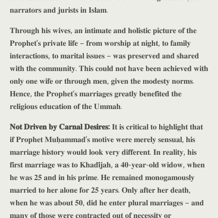
𝐧𝐚𝐫𝐫𝐚𝐭𝐨𝐫𝐬 𝐚𝐧𝐝 𝐣𝐮𝐫𝐢𝐬𝐭𝐬 𝐢𝐧 𝐈𝐬𝐥𝐚𝐦.
𝐓𝐡𝐫𝐨𝐮𝐠𝐡 𝐡𝐢𝐬 𝐰𝐢𝐯𝐞𝐬, 𝐚𝐧 𝐢𝐧𝐭𝐢𝐦𝐚𝐭𝐞 𝐚𝐧𝐝 𝐡𝐨𝐥𝐢𝐬𝐭𝐢𝐜 𝐩𝐢𝐜𝐭𝐮𝐫𝐞 𝐨𝐟 𝐭𝐡𝐞
𝐏𝐫𝐨𝐩𝐡𝐞𝐭’𝐬 𝐩𝐫𝐢𝐯𝐚𝐭𝐞 𝐥𝐢𝐟𝐞 – 𝐟𝐫𝐨𝐦 𝐰𝐨𝐫𝐬𝐡𝐢𝐩 𝐚𝐭 𝐧𝐢𝐠𝐡𝐭, 𝐭𝐨 𝐟𝐚𝐦𝐢𝐥𝐲
𝐢𝐧𝐭𝐞𝐫𝐚𝐜𝐭𝐢𝐨𝐧𝐬, 𝐭𝐨 𝐦𝐚𝐫𝐢𝐭𝐚𝐥 𝐢𝐬𝐬𝐮𝐞𝐬 – 𝐰𝐚𝐬 𝐩𝐫𝐞𝐬𝐞𝐫𝐯𝐞𝐝 𝐚𝐧𝐝 𝐬𝐡𝐚𝐫𝐞𝐝
𝐰𝐢𝐭𝐡 𝐭𝐡𝐞 𝐜𝐨𝐦𝐦𝐮𝐧𝐢𝐭𝐲. 𝐓𝐡𝐢𝐬 𝐜𝐨𝐮𝐥𝐝 𝐧𝐨𝐭 𝐡𝐚𝐯𝐞 𝐛𝐞𝐞𝐧 𝐚𝐜𝐡𝐢𝐞𝐯𝐞𝐝 𝐰𝐢𝐭𝐡
𝐨𝐧𝐥𝐲 𝐨𝐧𝐞 𝐰𝐢𝐟𝐞 𝐨𝐫 𝐭𝐡𝐫𝐨𝐮𝐠𝐡 𝐦𝐞𝐧, 𝐠𝐢𝐯𝐞𝐧 𝐭𝐡𝐞 𝐦𝐨𝐝𝐞𝐬𝐭𝐲 𝐧𝐨𝐫𝐦𝐬.
𝐇𝐞𝐧𝐜𝐞, 𝐭𝐡𝐞 𝐏𝐫𝐨𝐩𝐡𝐞𝐭’𝐬 𝐦𝐚𝐫𝐫𝐢𝐚𝐠𝐞𝐬 𝐠𝐫𝐞𝐚𝐭𝐥𝐲 𝐛𝐞𝐧𝐞𝐟𝐢𝐭𝐞𝐝 𝐭𝐡𝐞
𝐫𝐞𝐥𝐢𝐠𝐢𝐨𝐮𝐬 𝐞𝐝𝐮𝐜𝐚𝐭𝐢𝐨𝐧 𝐨𝐟 𝐭𝐡𝐞 𝐔𝐦𝐦𝐚𝐡.
𝐍𝐨𝐭 𝐃𝐫𝐢𝐯𝐞𝐧 𝐛𝐲 𝐂𝐚𝐫𝐧𝐚𝐥 𝐃𝐞𝐬𝐢𝐫𝐞𝐬:
𝐈𝐭 𝐢𝐬 𝐜𝐫𝐢𝐭𝐢𝐜𝐚𝐥 𝐭𝐨 𝐡𝐢𝐠𝐡𝐥𝐢𝐠𝐡𝐭 𝐭𝐡𝐚𝐭
𝐢𝐟 𝐏𝐫𝐨𝐩𝐡𝐞𝐭 𝐌𝐮𝐡̣𝐚𝐦𝐦𝐚𝐝’𝐬 𝐦𝐨𝐭𝐢𝐯𝐞 𝐰𝐞𝐫𝐞 𝐦𝐞𝐫𝐞𝐥𝐲 𝐬𝐞𝐧𝐬𝐮𝐚𝐥, 𝐡𝐢𝐬
𝐦𝐚𝐫𝐫𝐢𝐚𝐠𝐞 𝐡𝐢𝐬𝐭𝐨𝐫𝐲 𝐰𝐨𝐮𝐥𝐝 𝐥𝐨𝐨𝐤 𝐯𝐞𝐫𝐲 𝐝𝐢𝐟𝐟𝐞𝐫𝐞𝐧𝐭. 𝐈𝐧 𝐫𝐞𝐚𝐥𝐢𝐭𝐲, 𝐡𝐢𝐬
𝐟𝐢𝐫𝐬𝐭 𝐦𝐚𝐫𝐫𝐢𝐚𝐠𝐞 𝐰𝐚𝐬 𝐭𝐨 𝐊𝐡𝐚𝐝𝐢̄𝐣𝐚𝐡, 𝐚 𝟒𝟎-𝐲𝐞𝐚𝐫-𝐨𝐥𝐝 𝐰𝐢𝐝𝐨𝐰, 𝐰𝐡𝐞𝐧
𝐡𝐞 𝐰𝐚𝐬 𝟐𝟓 𝐚𝐧𝐝 𝐢𝐧 𝐡𝐢𝐬 𝐩𝐫𝐢𝐦𝐞. 𝐇𝐞 𝐫𝐞𝐦𝐚𝐢𝐧𝐞𝐝 𝐦𝐨𝐧𝐨𝐠𝐚𝐦𝐨𝐮𝐬𝐥𝐲
𝐦𝐚𝐫𝐫𝐢𝐞𝐝 𝐭𝐨 𝐡𝐞𝐫 𝐚𝐥𝐨𝐧𝐞 𝐟𝐨𝐫 𝟐𝟓 𝐲𝐞𝐚𝐫𝐬. 𝐎𝐧𝐥𝐲 𝐚𝐟𝐭𝐞𝐫 𝐡𝐞𝐫 𝐝𝐞𝐚𝐭𝐡,
𝐰𝐡𝐞𝐧 𝐡𝐞 𝐰𝐚𝐬 𝐚𝐛𝐨𝐮𝐭 𝟓𝟎, 𝐝𝐢𝐝 𝐡𝐞 𝐞𝐧𝐭𝐞𝐫 𝐩𝐥𝐮𝐫𝐚𝐥 𝐦𝐚𝐫𝐫𝐢𝐚𝐠𝐞𝐬 – 𝐚𝐧𝐝
𝐦𝐚𝐧𝐲 𝐨𝐟 𝐭𝐡𝐨𝐬𝐞 𝐰𝐞𝐫𝐞 𝐜𝐨𝐧𝐭𝐫𝐚𝐜𝐭𝐞𝐝 𝐨𝐮𝐭 𝐨𝐟 𝐧𝐞𝐜𝐞𝐬𝐬𝐢𝐭𝐲 𝐨𝐫