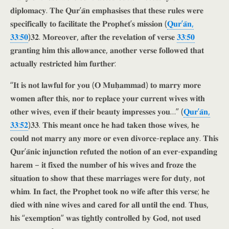
𝐝𝐢𝐩𝐥𝐨𝐦𝐚𝐜𝐲. 𝐓𝐡𝐞 𝐐𝐮𝐫’𝐚̄𝐧 𝐞𝐦𝐩𝐡𝐚𝐬𝐢𝐬𝐞𝐬 𝐭𝐡𝐚𝐭 𝐭𝐡𝐞𝐬𝐞 𝐫𝐮𝐥𝐞𝐬 𝐰𝐞𝐫𝐞
𝐬𝐩𝐞𝐜𝐢𝐟𝐢𝐜𝐚𝐥𝐥𝐲 𝐭𝐨 𝐟𝐚𝐜𝐢𝐥𝐢𝐭𝐚𝐭𝐞 𝐭𝐡𝐞 𝐏𝐫𝐨𝐩𝐡𝐞𝐭’𝐬 𝐦𝐢𝐬𝐬𝐢𝐨𝐧 (
𝐐𝐮𝐫’𝐚̄𝐧,
𝟑𝟑:𝟓𝟎
)𝟑𝟐. 𝐌𝐨𝐫𝐞𝐨𝐯𝐞𝐫, 𝐚𝐟𝐭𝐞𝐫 𝐭𝐡𝐞 𝐫𝐞𝐯𝐞𝐥𝐚𝐭𝐢𝐨𝐧 𝐨𝐟 𝐯𝐞𝐫𝐬𝐞
𝟑𝟑:𝟓𝟎
𝐠𝐫𝐚𝐧𝐭𝐢𝐧𝐠 𝐡𝐢𝐦 𝐭𝐡𝐢𝐬 𝐚𝐥𝐥𝐨𝐰𝐚𝐧𝐜𝐞, 𝐚𝐧𝐨𝐭𝐡𝐞𝐫 𝐯𝐞𝐫𝐬𝐞 𝐟𝐨𝐥𝐥𝐨𝐰𝐞𝐝 𝐭𝐡𝐚𝐭
𝐚𝐜𝐭𝐮𝐚𝐥𝐥𝐲 𝐫𝐞𝐬𝐭𝐫𝐢𝐜𝐭𝐞𝐝 𝐡𝐢𝐦 𝐟𝐮𝐫𝐭𝐡𝐞𝐫:
“𝐈𝐭 𝐢𝐬 𝐧𝐨𝐭 𝐥𝐚𝐰𝐟𝐮𝐥 𝐟𝐨𝐫 𝐲𝐨𝐮 (𝐎 𝐌𝐮𝐡̣𝐚𝐦𝐦𝐚𝐝) 𝐭𝐨 𝐦𝐚𝐫𝐫𝐲 𝐦𝐨𝐫𝐞
𝐰𝐨𝐦𝐞𝐧 𝐚𝐟𝐭𝐞𝐫 𝐭𝐡𝐢𝐬, 𝐧𝐨𝐫 𝐭𝐨 𝐫𝐞𝐩𝐥𝐚𝐜𝐞 𝐲𝐨𝐮𝐫 𝐜𝐮𝐫𝐫𝐞𝐧𝐭 𝐰𝐢𝐯𝐞𝐬 𝐰𝐢𝐭𝐡
𝐨𝐭𝐡𝐞𝐫 𝐰𝐢𝐯𝐞𝐬, 𝐞𝐯𝐞𝐧 𝐢𝐟 𝐭𝐡𝐞𝐢𝐫 𝐛𝐞𝐚𝐮𝐭𝐲 𝐢𝐦𝐩𝐫𝐞𝐬𝐬𝐞𝐬 𝐲𝐨𝐮…” (
𝐐𝐮𝐫’𝐚̄𝐧,
𝟑𝟑:𝟓𝟐
)𝟑𝟑. 𝐓𝐡𝐢𝐬 𝐦𝐞𝐚𝐧𝐭 𝐨𝐧𝐜𝐞 𝐡𝐞 𝐡𝐚𝐝 𝐭𝐚𝐤𝐞𝐧 𝐭𝐡𝐨𝐬𝐞 𝐰𝐢𝐯𝐞𝐬, 𝐡𝐞
𝐜𝐨𝐮𝐥𝐝 𝐧𝐨𝐭 𝐦𝐚𝐫𝐫𝐲 𝐚𝐧𝐲 𝐦𝐨𝐫𝐞 𝐨𝐫 𝐞𝐯𝐞𝐧 𝐝𝐢𝐯𝐨𝐫𝐜𝐞-𝐫𝐞𝐩𝐥𝐚𝐜𝐞 𝐚𝐧𝐲. 𝐓𝐡𝐢𝐬
𝐐𝐮𝐫’𝐚̄𝐧𝐢𝐜 𝐢𝐧𝐣𝐮𝐧𝐜𝐭𝐢𝐨𝐧 𝐫𝐞𝐟𝐮𝐭𝐞𝐝 𝐭𝐡𝐞 𝐧𝐨𝐭𝐢𝐨𝐧 𝐨𝐟 𝐚𝐧 𝐞𝐯𝐞𝐫-𝐞𝐱𝐩𝐚𝐧𝐝𝐢𝐧𝐠
𝐡𝐚𝐫𝐞𝐦 – 𝐢𝐭 𝐟𝐢𝐱𝐞𝐝 𝐭𝐡𝐞 𝐧𝐮𝐦𝐛𝐞𝐫 𝐨𝐟 𝐡𝐢𝐬 𝐰𝐢𝐯𝐞𝐬 𝐚𝐧𝐝 𝐟𝐫𝐨𝐳𝐞 𝐭𝐡𝐞
𝐬𝐢𝐭𝐮𝐚𝐭𝐢𝐨𝐧 𝐭𝐨 𝐬𝐡𝐨𝐰 𝐭𝐡𝐚𝐭 𝐭𝐡𝐞𝐬𝐞 𝐦𝐚𝐫𝐫𝐢𝐚𝐠𝐞𝐬 𝐰𝐞𝐫𝐞 𝐟𝐨𝐫 𝐝𝐮𝐭𝐲, 𝐧𝐨𝐭
𝐰𝐡𝐢𝐦. 𝐈𝐧 𝐟𝐚𝐜𝐭, 𝐭𝐡𝐞 𝐏𝐫𝐨𝐩𝐡𝐞𝐭 𝐭𝐨𝐨𝐤 𝐧𝐨 𝐰𝐢𝐟𝐞 𝐚𝐟𝐭𝐞𝐫 𝐭𝐡𝐢𝐬 𝐯𝐞𝐫𝐬𝐞; 𝐡𝐞
𝐝𝐢𝐞𝐝 𝐰𝐢𝐭𝐡 𝐧𝐢𝐧𝐞 𝐰𝐢𝐯𝐞𝐬 𝐚𝐧𝐝 𝐜𝐚𝐫𝐞𝐝 𝐟𝐨𝐫 𝐚𝐥𝐥 𝐮𝐧𝐭𝐢𝐥 𝐭𝐡𝐞 𝐞𝐧𝐝. 𝐓𝐡𝐮𝐬,
𝐡𝐢𝐬 “𝐞𝐱𝐞𝐦𝐩𝐭𝐢𝐨𝐧” 𝐰𝐚𝐬 𝐭𝐢𝐠𝐡𝐭𝐥𝐲 𝐜𝐨𝐧𝐭𝐫𝐨𝐥𝐥𝐞𝐝 𝐛𝐲 𝐆𝐨𝐝, 𝐧𝐨𝐭 𝐮𝐬𝐞𝐝