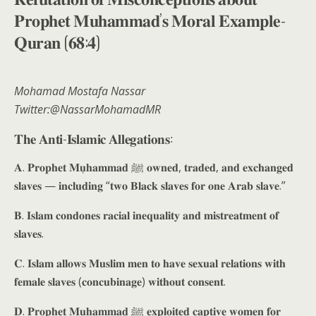
𝐏𝐫𝐨𝐩𝐡𝐞𝐭 𝐌𝐮𝐡𝐚𝐦𝐦𝐚𝐝’𝐬 𝐌𝐨𝐫𝐚𝐥 𝐄𝐱𝐚𝐦𝐩𝐥𝐞-
𝐐𝐮𝐫𝐚𝐧 (𝟔𝟖:𝟒)
Mohamad Mostafa Nassar
Twitter:@NassarMohamadMR
𝐓𝐡𝐞 𝐀𝐧𝐭𝐢-𝐈𝐬𝐥𝐚𝐦𝐢𝐜 𝐀𝐥𝐥𝐞𝐠𝐚𝐭𝐢𝐨𝐧𝐬:
𝐀. 𝐏𝐫𝐨𝐩𝐡𝐞𝐭 𝐌𝐮𝐡̣𝐚𝐦𝐦𝐚𝐝 ﷺ 𝐨𝐰𝐧𝐞𝐝, 𝐭𝐫𝐚𝐝𝐞𝐝, 𝐚𝐧𝐝 𝐞𝐱𝐜𝐡𝐚𝐧𝐠𝐞𝐝
𝐬𝐥𝐚𝐯𝐞𝐬 — 𝐢𝐧𝐜𝐥𝐮𝐝𝐢𝐧𝐠 “𝐭𝐰𝐨 𝐁𝐥𝐚𝐜𝐤 𝐬𝐥𝐚𝐯𝐞𝐬 𝐟𝐨𝐫 𝐨𝐧𝐞 𝐀𝐫𝐚𝐛 𝐬𝐥𝐚𝐯𝐞.”
𝐁. 𝐈𝐬𝐥𝐚𝐦 𝐜𝐨𝐧𝐝𝐨𝐧𝐞𝐬 𝐫𝐚𝐜𝐢𝐚𝐥 𝐢𝐧𝐞𝐪𝐮𝐚𝐥𝐢𝐭𝐲 𝐚𝐧𝐝 𝐦𝐢𝐬𝐭𝐫𝐞𝐚𝐭𝐦𝐞𝐧𝐭 𝐨𝐟
𝐬𝐥𝐚𝐯𝐞𝐬.
𝐂. 𝐈𝐬𝐥𝐚𝐦 𝐚𝐥𝐥𝐨𝐰𝐬 𝐌𝐮𝐬𝐥𝐢𝐦 𝐦𝐞𝐧 𝐭𝐨 𝐡𝐚𝐯𝐞 𝐬𝐞𝐱𝐮𝐚𝐥 𝐫𝐞𝐥𝐚𝐭𝐢𝐨𝐧𝐬 𝐰𝐢𝐭𝐡
𝐟𝐞𝐦𝐚𝐥𝐞 𝐬𝐥𝐚𝐯𝐞𝐬 (𝐜𝐨𝐧𝐜𝐮𝐛𝐢𝐧𝐚𝐠𝐞) 𝐰𝐢𝐭𝐡𝐨𝐮𝐭 𝐜𝐨𝐧𝐬𝐞𝐧𝐭.
𝐃. 𝐏𝐫𝐨𝐩𝐡𝐞𝐭 𝐌𝐮𝐡̣𝐚𝐦𝐦𝐚𝐝 ﷺ 𝐞𝐱𝐩𝐥𝐨𝐢𝐭𝐞𝐝 𝐜𝐚𝐩𝐭𝐢𝐯𝐞 𝐰𝐨𝐦𝐞𝐧 𝐟𝐨𝐫