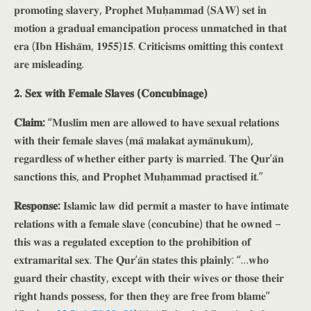
𝐩𝐫𝐨𝐦𝐨𝐭𝐢𝐧𝐠 𝐬𝐥𝐚𝐯𝐞𝐫𝐲, 𝐏𝐫𝐨𝐩𝐡𝐞𝐭 𝐌𝐮𝐡̣𝐚𝐦𝐦𝐚𝐝 (𝐒𝐀𝐖) 𝐬𝐞𝐭 𝐢𝐧
𝐦𝐨𝐭𝐢𝐨𝐧 𝐚 𝐠𝐫𝐚𝐝𝐮𝐚𝐥 𝐞𝐦𝐚𝐧𝐜𝐢𝐩𝐚𝐭𝐢𝐨𝐧 𝐩𝐫𝐨𝐜𝐞𝐬𝐬 𝐮𝐧𝐦𝐚𝐭𝐜𝐡𝐞𝐝 𝐢𝐧 𝐭𝐡𝐚𝐭
𝐞𝐫𝐚 (𝐈𝐛𝐧 𝐇𝐢𝐬𝐡𝐚̄𝐦, 𝟏𝟗𝟓𝟓)𝟏𝟓. 𝐂𝐫𝐢𝐭𝐢𝐜𝐢𝐬𝐦𝐬 𝐨𝐦𝐢𝐭𝐭𝐢𝐧𝐠 𝐭𝐡𝐢𝐬 𝐜𝐨𝐧𝐭𝐞𝐱𝐭
𝐚𝐫𝐞 𝐦𝐢𝐬𝐥𝐞𝐚𝐝𝐢𝐧𝐠.
𝟐. 𝐒𝐞𝐱 𝐰𝐢𝐭𝐡 𝐅𝐞𝐦𝐚𝐥𝐞 𝐒𝐥𝐚𝐯𝐞𝐬 (𝐂𝐨𝐧𝐜𝐮𝐛𝐢𝐧𝐚𝐠𝐞)
𝐂𝐥𝐚𝐢𝐦:
“𝐌𝐮𝐬𝐥𝐢𝐦 𝐦𝐞𝐧 𝐚𝐫𝐞 𝐚𝐥𝐥𝐨𝐰𝐞𝐝 𝐭𝐨 𝐡𝐚𝐯𝐞 𝐬𝐞𝐱𝐮𝐚𝐥 𝐫𝐞𝐥𝐚𝐭𝐢𝐨𝐧𝐬
𝐰𝐢𝐭𝐡 𝐭𝐡𝐞𝐢𝐫 𝐟𝐞𝐦𝐚𝐥𝐞 𝐬𝐥𝐚𝐯𝐞𝐬 (𝐦𝐚̄ 𝐦𝐚𝐥𝐚𝐤𝐚𝐭 𝐚𝐲𝐦𝐚̄𝐧𝐮𝐤𝐮𝐦),
𝐫𝐞𝐠𝐚𝐫𝐝𝐥𝐞𝐬𝐬 𝐨𝐟 𝐰𝐡𝐞𝐭𝐡𝐞𝐫 𝐞𝐢𝐭𝐡𝐞𝐫 𝐩𝐚𝐫𝐭𝐲 𝐢𝐬 𝐦𝐚𝐫𝐫𝐢𝐞𝐝. 𝐓𝐡𝐞 𝐐𝐮𝐫’𝐚̄𝐧
𝐬𝐚𝐧𝐜𝐭𝐢𝐨𝐧𝐬 𝐭𝐡𝐢𝐬, 𝐚𝐧𝐝 𝐏𝐫𝐨𝐩𝐡𝐞𝐭 𝐌𝐮𝐡̣𝐚𝐦𝐦𝐚𝐝 𝐩𝐫𝐚𝐜𝐭𝐢𝐬𝐞𝐝 𝐢𝐭.”
𝐑𝐞𝐬𝐩𝐨𝐧𝐬𝐞:
𝐈𝐬𝐥𝐚𝐦𝐢𝐜 𝐥𝐚𝐰 𝐝𝐢𝐝 𝐩𝐞𝐫𝐦𝐢𝐭 𝐚 𝐦𝐚𝐬𝐭𝐞𝐫 𝐭𝐨 𝐡𝐚𝐯𝐞 𝐢𝐧𝐭𝐢𝐦𝐚𝐭𝐞
𝐫𝐞𝐥𝐚𝐭𝐢𝐨𝐧𝐬 𝐰𝐢𝐭𝐡 𝐚 𝐟𝐞𝐦𝐚𝐥𝐞 𝐬𝐥𝐚𝐯𝐞 (𝐜𝐨𝐧𝐜𝐮𝐛𝐢𝐧𝐞) 𝐭𝐡𝐚𝐭 𝐡𝐞 𝐨𝐰𝐧𝐞𝐝 –
𝐭𝐡𝐢𝐬 𝐰𝐚𝐬 𝐚 𝐫𝐞𝐠𝐮𝐥𝐚𝐭𝐞𝐝 𝐞𝐱𝐜𝐞𝐩𝐭𝐢𝐨𝐧 𝐭𝐨 𝐭𝐡𝐞 𝐩𝐫𝐨𝐡𝐢𝐛𝐢𝐭𝐢𝐨𝐧 𝐨𝐟
𝐞𝐱𝐭𝐫𝐚𝐦𝐚𝐫𝐢𝐭𝐚𝐥 𝐬𝐞𝐱. 𝐓𝐡𝐞 𝐐𝐮𝐫’𝐚̄𝐧 𝐬𝐭𝐚𝐭𝐞𝐬 𝐭𝐡𝐢𝐬 𝐩𝐥𝐚𝐢𝐧𝐥𝐲: “…𝐰𝐡𝐨
𝐠𝐮𝐚𝐫𝐝 𝐭𝐡𝐞𝐢𝐫 𝐜𝐡𝐚𝐬𝐭𝐢𝐭𝐲, 𝐞𝐱𝐜𝐞𝐩𝐭 𝐰𝐢𝐭𝐡 𝐭𝐡𝐞𝐢𝐫 𝐰𝐢𝐯𝐞𝐬 𝐨𝐫 𝐭𝐡𝐨𝐬𝐞 𝐭𝐡𝐞𝐢𝐫
𝐫𝐢𝐠𝐡𝐭 𝐡𝐚𝐧𝐝𝐬 𝐩𝐨𝐬𝐬𝐞𝐬𝐬, 𝐟𝐨𝐫 𝐭𝐡𝐞𝐧 𝐭𝐡𝐞𝐲 𝐚𝐫𝐞 𝐟𝐫𝐞𝐞 𝐟𝐫𝐨𝐦 𝐛𝐥𝐚𝐦𝐞”