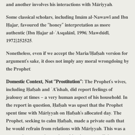
𝐚𝐧𝐝 𝐚𝐧𝐨𝐭𝐡𝐞𝐫 𝐢𝐧𝐯𝐨𝐥𝐯𝐞𝐬 𝐡𝐢𝐬 𝐢𝐧𝐭𝐞𝐫𝐚𝐜𝐭𝐢𝐨𝐧𝐬 𝐰𝐢𝐭𝐡 𝐌𝐚̄𝐫𝐢𝐲𝐲𝐚𝐡.
𝐒𝐨𝐦𝐞 𝐜𝐥𝐚𝐬𝐬𝐢𝐜𝐚𝐥 𝐬𝐜𝐡𝐨𝐥𝐚𝐫𝐬, 𝐢𝐧𝐜𝐥𝐮𝐝𝐢𝐧𝐠 𝐈𝐦𝐚̄𝐦 𝐚𝐥-𝐍𝐚𝐰𝐚𝐰𝐢̄ 𝐚𝐧𝐝 𝐈𝐛𝐧
𝐇̣𝐚𝐣𝐚𝐫, 𝐟𝐚𝐯𝐨𝐮𝐫𝐞𝐝 𝐭𝐡𝐞 “𝐡𝐨𝐧𝐞𝐲” 𝐢𝐧𝐭𝐞𝐫𝐩𝐫𝐞𝐭𝐚𝐭𝐢𝐨𝐧 𝐚𝐬 𝐦𝐨𝐫𝐞
𝐚𝐮𝐭𝐡𝐞𝐧𝐭𝐢𝐜 (𝐈𝐛𝐧 𝐇̣𝐚𝐣𝐚𝐫 𝐚𝐥-ʿ𝐀𝐬𝐪𝐚𝐥𝐚̄𝐧𝐢̄, 𝟏𝟗𝟗𝟔; 𝐌𝐚𝐰𝐝𝐮̄𝐝𝐢̄,
𝟏𝟗𝟕𝟐)𝟐𝟓𝟐𝟓𝟐𝟓.
𝐍𝐨𝐧𝐞𝐭𝐡𝐞𝐥𝐞𝐬𝐬, 𝐞𝐯𝐞𝐧 𝐢𝐟 𝐰𝐞 𝐚𝐜𝐜𝐞𝐩𝐭 𝐭𝐡𝐞 𝐌𝐚𝐫𝐢𝐚/𝐇̣𝐚𝐟𝐬̣𝐚𝐡 𝐯𝐞𝐫𝐬𝐢𝐨𝐧 𝐟𝐨𝐫
𝐚𝐫𝐠𝐮𝐦𝐞𝐧𝐭’𝐬 𝐬𝐚𝐤𝐞, 𝐢𝐭 𝐝𝐨𝐞𝐬 𝐧𝐨𝐭 𝐢𝐦𝐩𝐥𝐲 𝐚𝐧𝐲 𝐦𝐨𝐫𝐚𝐥 𝐰𝐫𝐨𝐧𝐠𝐝𝐨𝐢𝐧𝐠 𝐛𝐲
𝐭𝐡𝐞 𝐏𝐫𝐨𝐩𝐡𝐞𝐭:
𝐃𝐨𝐦𝐞𝐬𝐭𝐢𝐜 𝐂𝐨𝐧𝐭𝐞𝐱𝐭, 𝐍𝐨𝐭 “𝐏𝐫𝐨𝐬𝐭𝐢𝐭𝐮𝐭𝐢𝐨𝐧”:
𝐓𝐡𝐞 𝐏𝐫𝐨𝐩𝐡𝐞𝐭’𝐬 𝐰𝐢𝐯𝐞𝐬,
𝐢𝐧𝐜𝐥𝐮𝐝𝐢𝐧𝐠 𝐇̣𝐚𝐟𝐬̣𝐚𝐡 𝐚𝐧𝐝 ʿ𝐀̄’𝐢𝐬𝐡𝐚𝐡, 𝐝𝐢𝐝 𝐫𝐞𝐩𝐨𝐫𝐭 𝐟𝐞𝐞𝐥𝐢𝐧𝐠𝐬 𝐨𝐟
𝐣𝐞𝐚𝐥𝐨𝐮𝐬𝐲 𝐚𝐭 𝐭𝐢𝐦𝐞𝐬 – 𝐚 𝐯𝐞𝐫𝐲 𝐡𝐮𝐦𝐚𝐧 𝐚𝐬𝐩𝐞𝐜𝐭 𝐨𝐟 𝐡𝐢𝐬 𝐡𝐨𝐮𝐬𝐞𝐡𝐨𝐥𝐝. 𝐈𝐧
𝐭𝐡𝐞 𝐫𝐞𝐩𝐨𝐫𝐭 𝐢𝐧 𝐪𝐮𝐞𝐬𝐭𝐢𝐨𝐧, 𝐇̣𝐚𝐟𝐬̣𝐚𝐡 𝐰𝐚𝐬 𝐮𝐩𝐬𝐞𝐭 𝐭𝐡𝐚𝐭 𝐭𝐡𝐞 𝐏𝐫𝐨𝐩𝐡𝐞𝐭
𝐬𝐩𝐞𝐧𝐭 𝐭𝐢𝐦𝐞 𝐰𝐢𝐭𝐡 𝐌𝐚̄𝐫𝐢𝐲𝐲𝐚𝐡 𝐨𝐧 𝐇̣𝐚𝐟𝐬̣𝐚𝐡’𝐬 𝐚𝐥𝐥𝐨𝐜𝐚𝐭𝐞𝐝 𝐝𝐚𝐲. 𝐓𝐡𝐞
𝐏𝐫𝐨𝐩𝐡𝐞𝐭, 𝐬𝐞𝐞𝐤𝐢𝐧𝐠 𝐭𝐨 𝐜𝐚𝐥𝐦 𝐇̣𝐚𝐟𝐬̣𝐚𝐡, 𝐦𝐚𝐝𝐞 𝐚 𝐩𝐫𝐢𝐯𝐚𝐭𝐞 𝐨𝐚𝐭𝐡 𝐭𝐡𝐚𝐭
𝐡𝐞 𝐰𝐨𝐮𝐥𝐝 𝐫𝐞𝐟𝐫𝐚𝐢𝐧 𝐟𝐫𝐨𝐦 𝐫𝐞𝐥𝐚𝐭𝐢𝐨𝐧𝐬 𝐰𝐢𝐭𝐡 𝐌𝐚̄𝐫𝐢𝐲𝐲𝐚𝐡. 𝐓𝐡𝐢𝐬 𝐰𝐚𝐬 𝐚