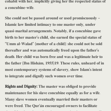
𝐜𝐨𝐡𝐚𝐛𝐢𝐭 𝐰𝐢𝐭𝐡 𝐡𝐞𝐫, 𝐢𝐦𝐩𝐥𝐢𝐜𝐢𝐭𝐥𝐲 𝐠𝐢𝐯𝐢𝐧𝐠 𝐡𝐞𝐫 𝐭𝐡𝐞 𝐫𝐞𝐬𝐩𝐞𝐜𝐭𝐞𝐝 𝐬𝐭𝐚𝐭𝐮𝐬 𝐨𝐟
𝐚 𝐜𝐨𝐧𝐜𝐮𝐛𝐢𝐧𝐞-𝐰𝐢𝐟𝐞.
𝐒𝐡𝐞 𝐜𝐨𝐮𝐥𝐝 𝐧𝐨𝐭 𝐛𝐞 𝐩𝐚𝐬𝐬𝐞𝐝 𝐚𝐫𝐨𝐮𝐧𝐝 𝐨𝐫 𝐮𝐬𝐞𝐝 𝐩𝐫𝐨𝐦𝐢𝐬𝐜𝐮𝐨𝐮𝐬𝐥𝐲 –
𝐈𝐬𝐥𝐚𝐦𝐢𝐜 𝐥𝐚𝐰 𝐥𝐢𝐦𝐢𝐭𝐞𝐝 𝐢𝐧𝐭𝐢𝐦𝐚𝐜𝐲 𝐭𝐨 𝐨𝐧𝐞 𝐦𝐚𝐬𝐭𝐞𝐫 𝐨𝐧𝐥𝐲, 𝐮𝐧𝐝𝐞𝐫
𝐪𝐮𝐚𝐬𝐢-𝐦𝐚𝐫𝐢𝐭𝐚𝐥 𝐚𝐫𝐫𝐚𝐧𝐠𝐞𝐦𝐞𝐧𝐭𝐬. 𝐍𝐨𝐭𝐚𝐛𝐥𝐲, 𝐢𝐟 𝐚 𝐜𝐨𝐧𝐜𝐮𝐛𝐢𝐧𝐞 𝐠𝐚𝐯𝐞
𝐛𝐢𝐫𝐭𝐡 𝐭𝐨 𝐡𝐞𝐫 𝐦𝐚𝐬𝐭𝐞𝐫’𝐬 𝐜𝐡𝐢𝐥𝐝, 𝐬𝐡𝐞 𝐞𝐚𝐫𝐧𝐞𝐝 𝐭𝐡𝐞 𝐬𝐩𝐞𝐜𝐢𝐚𝐥 𝐬𝐭𝐚𝐭𝐮𝐬 𝐨𝐟
“𝐔𝐦𝐦 𝐚𝐥-𝐖𝐚𝐥𝐚𝐝” (𝐦𝐨𝐭𝐡𝐞𝐫 𝐨𝐟 𝐚 𝐜𝐡𝐢𝐥𝐝): 𝐬𝐡𝐞 𝐜𝐨𝐮𝐥𝐝 𝐧𝐨𝐭 𝐛𝐞 𝐬𝐨𝐥𝐝
𝐭𝐡𝐞𝐫𝐞𝐚𝐟𝐭𝐞𝐫 𝐚𝐧𝐝 𝐰𝐚𝐬 𝐚𝐮𝐭𝐨𝐦𝐚𝐭𝐢𝐜𝐚𝐥𝐥𝐲 𝐟𝐫𝐞𝐞𝐝 𝐮𝐩𝐨𝐧 𝐭𝐡𝐞 𝐟𝐚𝐭𝐡𝐞𝐫’𝐬
𝐝𝐞𝐚𝐭𝐡. 𝐇𝐞𝐫 𝐜𝐡𝐢𝐥𝐝 𝐰𝐚𝐬 𝐛𝐨𝐫𝐧 𝐟𝐫𝐞𝐞 𝐚𝐧𝐝 𝐰𝐚𝐬 𝐚 𝐥𝐞𝐠𝐢𝐭𝐢𝐦𝐚𝐭𝐞 𝐡𝐞𝐢𝐫 𝐭𝐨
𝐭𝐡𝐞 𝐟𝐚𝐭𝐡𝐞𝐫 (𝐈𝐛𝐧 𝐇𝐢𝐬𝐡𝐚̄𝐦, 𝟏𝟗𝟓𝟓)𝟏𝟗. 𝐓𝐡𝐞𝐬𝐞 𝐫𝐮𝐥𝐞𝐬, 𝐮𝐧𝐡𝐞𝐚𝐫𝐝 𝐨𝐟 𝐢𝐧
𝐦𝐨𝐬𝐭 𝐜𝐨𝐧𝐭𝐞𝐦𝐩𝐨𝐫𝐚𝐫𝐲 𝐬𝐲𝐬𝐭𝐞𝐦𝐬 𝐨𝐟 𝐬𝐥𝐚𝐯𝐞𝐫𝐲, 𝐬𝐡𝐨𝐰 𝐈𝐬𝐥𝐚𝐦’𝐬 𝐢𝐧𝐭𝐞𝐧𝐭
𝐭𝐨 𝐢𝐧𝐭𝐞𝐠𝐫𝐚𝐭𝐞 𝐚𝐧𝐝 𝐝𝐢𝐠𝐧𝐢𝐟𝐲 𝐬𝐮𝐜𝐡 𝐰𝐨𝐦𝐞𝐧 𝐨𝐯𝐞𝐫 𝐭𝐢𝐦𝐞.
𝐑𝐢𝐠𝐡𝐭𝐬 𝐚𝐧𝐝 𝐃𝐢𝐠𝐧𝐢𝐭𝐲:
𝐓𝐡𝐞 𝐦𝐚𝐬𝐭𝐞𝐫 𝐰𝐚𝐬 𝐨𝐛𝐥𝐢𝐠𝐞𝐝 𝐭𝐨 𝐩𝐫𝐨𝐯𝐢𝐝𝐞
𝐦𝐚𝐢𝐧𝐭𝐞𝐧𝐚𝐧𝐜𝐞 𝐟𝐨𝐫 𝐡𝐢𝐬 𝐬𝐥𝐚𝐯𝐞 𝐜𝐨𝐧𝐜𝐮𝐛𝐢𝐧𝐞 𝐞𝐪𝐮𝐚𝐥𝐥𝐲 𝐚𝐬 𝐟𝐨𝐫 𝐚 𝐰𝐢𝐟𝐞.
𝐌𝐚𝐧𝐲 𝐬𝐥𝐚𝐯𝐞 𝐰𝐨𝐦𝐞𝐧 𝐞𝐯𝐞𝐧𝐭𝐮𝐚𝐥𝐥𝐲 𝐦𝐚𝐫𝐫𝐢𝐞𝐝 𝐭𝐡𝐞𝐢𝐫 𝐦𝐚𝐬𝐭𝐞𝐫𝐬 𝐨𝐫
𝐰𝐞𝐫𝐞 𝐟𝐫𝐞𝐞𝐝. 𝐓𝐡𝐞 𝐐𝐮𝐫’𝐚̄𝐧 𝐞𝐧𝐜𝐨𝐮𝐫𝐚𝐠𝐞𝐝 𝐨𝐰𝐧𝐞𝐫𝐬 𝐭𝐨 𝐟𝐚𝐜𝐢𝐥𝐢𝐭𝐚𝐭𝐞