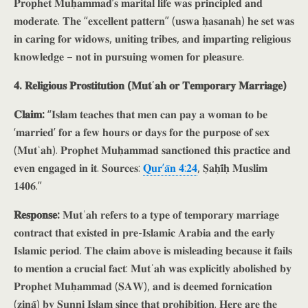
𝐏𝐫𝐨𝐩𝐡𝐞𝐭 𝐌𝐮𝐡̣𝐚𝐦𝐦𝐚𝐝’𝐬 𝐦𝐚𝐫𝐢𝐭𝐚𝐥 𝐥𝐢𝐟𝐞 𝐰𝐚𝐬 𝐩𝐫𝐢𝐧𝐜𝐢𝐩𝐥𝐞𝐝 𝐚𝐧𝐝
𝐦𝐨𝐝𝐞𝐫𝐚𝐭𝐞. 𝐓𝐡𝐞 “𝐞𝐱𝐜𝐞𝐥𝐥𝐞𝐧𝐭 𝐩𝐚𝐭𝐭𝐞𝐫𝐧” (𝐮𝐬𝐰𝐚 𝐡̣𝐚𝐬𝐚𝐧𝐚𝐡) 𝐡𝐞 𝐬𝐞𝐭 𝐰𝐚𝐬
𝐢𝐧 𝐜𝐚𝐫𝐢𝐧𝐠 𝐟𝐨𝐫 𝐰𝐢𝐝𝐨𝐰𝐬, 𝐮𝐧𝐢𝐭𝐢𝐧𝐠 𝐭𝐫𝐢𝐛𝐞𝐬, 𝐚𝐧𝐝 𝐢𝐦𝐩𝐚𝐫𝐭𝐢𝐧𝐠 𝐫𝐞𝐥𝐢𝐠𝐢𝐨𝐮𝐬
𝐤𝐧𝐨𝐰𝐥𝐞𝐝𝐠𝐞 – 𝐧𝐨𝐭 𝐢𝐧 𝐩𝐮𝐫𝐬𝐮𝐢𝐧𝐠 𝐰𝐨𝐦𝐞𝐧 𝐟𝐨𝐫 𝐩𝐥𝐞𝐚𝐬𝐮𝐫𝐞.
𝟒. 𝐑𝐞𝐥𝐢𝐠𝐢𝐨𝐮𝐬 𝐏𝐫𝐨𝐬𝐭𝐢𝐭𝐮𝐭𝐢𝐨𝐧 (𝐌𝐮𝐭ʿ𝐚𝐡 𝐨𝐫 𝐓𝐞𝐦𝐩𝐨𝐫𝐚𝐫𝐲 𝐌𝐚𝐫𝐫𝐢𝐚𝐠𝐞)
𝐂𝐥𝐚𝐢𝐦:
“𝐈𝐬𝐥𝐚𝐦 𝐭𝐞𝐚𝐜𝐡𝐞𝐬 𝐭𝐡𝐚𝐭 𝐦𝐞𝐧 𝐜𝐚𝐧 𝐩𝐚𝐲 𝐚 𝐰𝐨𝐦𝐚𝐧 𝐭𝐨 𝐛𝐞
‘𝐦𝐚𝐫𝐫𝐢𝐞𝐝’ 𝐟𝐨𝐫 𝐚 𝐟𝐞𝐰 𝐡𝐨𝐮𝐫𝐬 𝐨𝐫 𝐝𝐚𝐲𝐬 𝐟𝐨𝐫 𝐭𝐡𝐞 𝐩𝐮𝐫𝐩𝐨𝐬𝐞 𝐨𝐟 𝐬𝐞𝐱
(𝐌𝐮𝐭ʿ𝐚𝐡). 𝐏𝐫𝐨𝐩𝐡𝐞𝐭 𝐌𝐮𝐡̣𝐚𝐦𝐦𝐚𝐝 𝐬𝐚𝐧𝐜𝐭𝐢𝐨𝐧𝐞𝐝 𝐭𝐡𝐢𝐬 𝐩𝐫𝐚𝐜𝐭𝐢𝐜𝐞 𝐚𝐧𝐝
𝐞𝐯𝐞𝐧 𝐞𝐧𝐠𝐚𝐠𝐞𝐝 𝐢𝐧 𝐢𝐭. 𝐒𝐨𝐮𝐫𝐜𝐞𝐬:
𝐐𝐮𝐫’𝐚̄𝐧 𝟒:𝟐𝟒
, 𝐒̣𝐚𝐡̣𝐢̄𝐡̣ 𝐌𝐮𝐬𝐥𝐢𝐦
𝟏𝟒𝟎𝟔.”
𝐑𝐞𝐬𝐩𝐨𝐧𝐬𝐞:
𝐌𝐮𝐭ʿ𝐚𝐡 𝐫𝐞𝐟𝐞𝐫𝐬 𝐭𝐨 𝐚 𝐭𝐲𝐩𝐞 𝐨𝐟 𝐭𝐞𝐦𝐩𝐨𝐫𝐚𝐫𝐲 𝐦𝐚𝐫𝐫𝐢𝐚𝐠𝐞
𝐜𝐨𝐧𝐭𝐫𝐚𝐜𝐭 𝐭𝐡𝐚𝐭 𝐞𝐱𝐢𝐬𝐭𝐞𝐝 𝐢𝐧 𝐩𝐫𝐞-𝐈𝐬𝐥𝐚𝐦𝐢𝐜 𝐀𝐫𝐚𝐛𝐢𝐚 𝐚𝐧𝐝 𝐭𝐡𝐞 𝐞𝐚𝐫𝐥𝐲
𝐈𝐬𝐥𝐚𝐦𝐢𝐜 𝐩𝐞𝐫𝐢𝐨𝐝. 𝐓𝐡𝐞 𝐜𝐥𝐚𝐢𝐦 𝐚𝐛𝐨𝐯𝐞 𝐢𝐬 𝐦𝐢𝐬𝐥𝐞𝐚𝐝𝐢𝐧𝐠 𝐛𝐞𝐜𝐚𝐮𝐬𝐞 𝐢𝐭 𝐟𝐚𝐢𝐥𝐬
𝐭𝐨 𝐦𝐞𝐧𝐭𝐢𝐨𝐧 𝐚 𝐜𝐫𝐮𝐜𝐢𝐚𝐥 𝐟𝐚𝐜𝐭: 𝐌𝐮𝐭ʿ𝐚𝐡 𝐰𝐚𝐬 𝐞𝐱𝐩𝐥𝐢𝐜𝐢𝐭𝐥𝐲 𝐚𝐛𝐨𝐥𝐢𝐬𝐡𝐞𝐝 𝐛𝐲
𝐏𝐫𝐨𝐩𝐡𝐞𝐭 𝐌𝐮𝐡̣𝐚𝐦𝐦𝐚𝐝 (𝐒𝐀𝐖), 𝐚𝐧𝐝 𝐢𝐬 𝐝𝐞𝐞𝐦𝐞𝐝 𝐟𝐨𝐫𝐧𝐢𝐜𝐚𝐭𝐢𝐨𝐧
(𝐳𝐢𝐧𝐚̄) 𝐛𝐲 𝐒𝐮𝐧𝐧𝐢 𝐈𝐬𝐥𝐚𝐦 𝐬𝐢𝐧𝐜𝐞 𝐭𝐡𝐚𝐭 𝐩𝐫𝐨𝐡𝐢𝐛𝐢𝐭𝐢𝐨𝐧. 𝐇𝐞𝐫𝐞 𝐚𝐫𝐞 𝐭𝐡𝐞