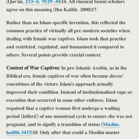
(𝐐𝐮𝐫’𝐚̄𝐧,
𝟐𝟑:𝟓–𝟔
,
𝟕𝟎:𝟐𝟗–𝟑𝟎
)𝟏𝟔. 𝐀𝐥𝐥 𝐜𝐥𝐚𝐬𝐬𝐢𝐜𝐚𝐥 𝐒𝐮𝐧𝐧𝐢 𝐬𝐜𝐡𝐨𝐥𝐚𝐫𝐬
𝐚𝐠𝐫𝐞𝐞 𝐨𝐧 𝐭𝐡𝐢𝐬 𝐦𝐞𝐚𝐧𝐢𝐧𝐠 (𝐈𝐛𝐧 𝐊𝐚𝐭𝐡𝐢̄𝐫, 𝟐𝟎𝟎𝟎)𝟏𝟕.
𝐑𝐚𝐭𝐡𝐞𝐫 𝐭𝐡𝐚𝐧 𝐚𝐧 𝐈𝐬𝐥𝐚𝐦-𝐬𝐩𝐞𝐜𝐢𝐟𝐢𝐜 𝐢𝐧𝐯𝐞𝐧𝐭𝐢𝐨𝐧, 𝐭𝐡𝐢𝐬 𝐫𝐞𝐟𝐥𝐞𝐜𝐭𝐞𝐝 𝐭𝐡𝐞
𝐜𝐨𝐦𝐦𝐨𝐧 𝐩𝐫𝐚𝐜𝐭𝐢𝐜𝐞 𝐨𝐟 𝐯𝐢𝐫𝐭𝐮𝐚𝐥𝐥𝐲 𝐚𝐥𝐥 𝐩𝐫𝐞-𝐦𝐨𝐝𝐞𝐫𝐧 𝐬𝐨𝐜𝐢𝐞𝐭𝐢𝐞𝐬 𝐰𝐡𝐞𝐧
𝐝𝐞𝐚𝐥𝐢𝐧𝐠 𝐰𝐢𝐭𝐡 𝐟𝐞𝐦𝐚𝐥𝐞 𝐰𝐚𝐫 𝐜𝐚𝐩𝐭𝐢𝐯𝐞𝐬. 𝐈𝐬𝐥𝐚𝐦 𝐭𝐨𝐨𝐤 𝐭𝐡𝐚𝐭 𝐩𝐫𝐚𝐜𝐭𝐢𝐜𝐞
𝐚𝐧𝐝 𝐫𝐞𝐬𝐭𝐫𝐢𝐜𝐭𝐞𝐝, 𝐫𝐞𝐠𝐮𝐥𝐚𝐭𝐞𝐝, 𝐚𝐧𝐝 𝐡𝐮𝐦𝐚𝐧𝐢𝐬𝐞𝐝 𝐢𝐭 𝐜𝐨𝐦𝐩𝐚𝐫𝐞𝐝 𝐭𝐨
𝐨𝐭𝐡𝐞𝐫𝐬. 𝐒𝐞𝐯𝐞𝐫𝐚𝐥 𝐩𝐨𝐢𝐧𝐭𝐬 𝐩𝐫𝐨𝐯𝐢𝐝𝐞 𝐜𝐫𝐮𝐜𝐢𝐚𝐥 𝐜𝐨𝐧𝐭𝐞𝐱𝐭:
𝐂𝐨𝐧𝐭𝐞𝐱𝐭 𝐨𝐟 𝐖𝐚𝐫 𝐂𝐚𝐩𝐭𝐢𝐯𝐞𝐬:
𝐈𝐧 𝐩𝐫𝐞-𝐈𝐬𝐥𝐚𝐦𝐢𝐜 𝐀𝐫𝐚𝐛𝐢𝐚, 𝐚𝐬 𝐢𝐧 𝐭𝐡𝐞
𝐁𝐢𝐛𝐥𝐢𝐜𝐚𝐥 𝐞𝐫𝐚, 𝐟𝐞𝐦𝐚𝐥𝐞 𝐜𝐚𝐩𝐭𝐢𝐯𝐞𝐬 𝐨𝐟 𝐰𝐚𝐫 𝐨𝐟𝐭𝐞𝐧 𝐛𝐞𝐜𝐚𝐦𝐞 𝐬𝐥𝐚𝐯𝐞𝐬/
𝐜𝐨𝐧𝐜𝐮𝐛𝐢𝐧𝐞𝐬 𝐨𝐟 𝐭𝐡𝐞 𝐯𝐢𝐜𝐭𝐨𝐫𝐬. 𝐈𝐬𝐥𝐚𝐦’𝐬 𝐚𝐩𝐩𝐫𝐨𝐚𝐜𝐡 𝐚𝐜𝐭𝐮𝐚𝐥𝐥𝐲
𝐢𝐦𝐩𝐫𝐨𝐯𝐞𝐝 𝐭𝐡𝐞𝐢𝐫 𝐜𝐨𝐧𝐝𝐢𝐭𝐢𝐨𝐧. 𝐈𝐧𝐬𝐭𝐞𝐚𝐝 𝐨𝐟 𝐢𝐧𝐬𝐭𝐢𝐭𝐮𝐭𝐢𝐨𝐧𝐚𝐥𝐢𝐬𝐞𝐝 𝐫𝐚𝐩𝐞 𝐨𝐫
𝐞𝐱𝐞𝐜𝐮𝐭𝐢𝐨𝐧 𝐭𝐡𝐚𝐭 𝐨𝐜𝐜𝐮𝐫𝐫𝐞𝐝 𝐢𝐧 𝐬𝐨𝐦𝐞 𝐨𝐭𝐡𝐞𝐫 𝐜𝐮𝐥𝐭𝐮𝐫𝐞𝐬, 𝐈𝐬𝐥𝐚𝐦
𝐫𝐞𝐪𝐮𝐢𝐫𝐞𝐝 𝐭𝐡𝐚𝐭 𝐚 𝐜𝐚𝐩𝐭𝐢𝐯𝐞 𝐰𝐨𝐦𝐚𝐧 𝐟𝐢𝐫𝐬𝐭 𝐮𝐧𝐝𝐞𝐫𝐠𝐨 𝐚 𝐰𝐚𝐢𝐭𝐢𝐧𝐠
𝐩𝐞𝐫𝐢𝐨𝐝 (𝐢𝐬𝐭𝐢𝐛𝐫𝐚̄’) 𝐨𝐟 𝐨𝐧𝐞 𝐦𝐞𝐧𝐬𝐭𝐫𝐮𝐚𝐥 𝐜𝐲𝐜𝐥𝐞 𝐭𝐨 𝐞𝐧𝐬𝐮𝐫𝐞 𝐬𝐡𝐞 𝐰𝐚𝐬 𝐧𝐨𝐭
𝐩𝐫𝐞𝐠𝐧𝐚𝐧𝐭, 𝐚𝐧𝐝 𝐭𝐨 𝐬𝐢𝐠𝐧𝐢𝐟𝐲 𝐚 𝐭𝐫𝐚𝐧𝐬𝐢𝐭𝐢𝐨𝐧 𝐨𝐟 𝐬𝐭𝐚𝐭𝐮𝐬 (
𝐌𝐮𝐬𝐥𝐢𝐦,
𝐡̣𝐚𝐝𝐢̄𝐭𝐡 𝟑𝟒𝟑𝟑
)𝟏𝟖. 𝐎𝐧𝐥𝐲 𝐚𝐟𝐭𝐞𝐫 𝐭𝐡𝐚𝐭 𝐜𝐨𝐮𝐥𝐝 𝐚 𝐌𝐮𝐬𝐥𝐢𝐦 𝐦𝐚𝐬𝐭𝐞𝐫