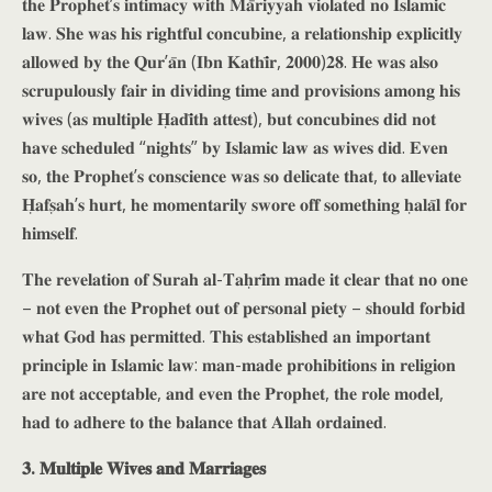
𝐭𝐡𝐞 𝐏𝐫𝐨𝐩𝐡𝐞𝐭’𝐬 𝐢𝐧𝐭𝐢𝐦𝐚𝐜𝐲 𝐰𝐢𝐭𝐡 𝐌𝐚̄𝐫𝐢𝐲𝐲𝐚𝐡 𝐯𝐢𝐨𝐥𝐚𝐭𝐞𝐝 𝐧𝐨 𝐈𝐬𝐥𝐚𝐦𝐢𝐜
𝐥𝐚𝐰. 𝐒𝐡𝐞 𝐰𝐚𝐬 𝐡𝐢𝐬 𝐫𝐢𝐠𝐡𝐭𝐟𝐮𝐥 𝐜𝐨𝐧𝐜𝐮𝐛𝐢𝐧𝐞, 𝐚 𝐫𝐞𝐥𝐚𝐭𝐢𝐨𝐧𝐬𝐡𝐢𝐩 𝐞𝐱𝐩𝐥𝐢𝐜𝐢𝐭𝐥𝐲
𝐚𝐥𝐥𝐨𝐰𝐞𝐝 𝐛𝐲 𝐭𝐡𝐞 𝐐𝐮𝐫’𝐚̄𝐧 (𝐈𝐛𝐧 𝐊𝐚𝐭𝐡𝐢̄𝐫, 𝟐𝟎𝟎𝟎)𝟐𝟖. 𝐇𝐞 𝐰𝐚𝐬 𝐚𝐥𝐬𝐨
𝐬𝐜𝐫𝐮𝐩𝐮𝐥𝐨𝐮𝐬𝐥𝐲 𝐟𝐚𝐢𝐫 𝐢𝐧 𝐝𝐢𝐯𝐢𝐝𝐢𝐧𝐠 𝐭𝐢𝐦𝐞 𝐚𝐧𝐝 𝐩𝐫𝐨𝐯𝐢𝐬𝐢𝐨𝐧𝐬 𝐚𝐦𝐨𝐧𝐠 𝐡𝐢𝐬
𝐰𝐢𝐯𝐞𝐬 (𝐚𝐬 𝐦𝐮𝐥𝐭𝐢𝐩𝐥𝐞 𝐇̣𝐚𝐝𝐢̄𝐭𝐡 𝐚𝐭𝐭𝐞𝐬𝐭), 𝐛𝐮𝐭 𝐜𝐨𝐧𝐜𝐮𝐛𝐢𝐧𝐞𝐬 𝐝𝐢𝐝 𝐧𝐨𝐭
𝐡𝐚𝐯𝐞 𝐬𝐜𝐡𝐞𝐝𝐮𝐥𝐞𝐝 “𝐧𝐢𝐠𝐡𝐭𝐬” 𝐛𝐲 𝐈𝐬𝐥𝐚𝐦𝐢𝐜 𝐥𝐚𝐰 𝐚𝐬 𝐰𝐢𝐯𝐞𝐬 𝐝𝐢𝐝. 𝐄𝐯𝐞𝐧
𝐬𝐨, 𝐭𝐡𝐞 𝐏𝐫𝐨𝐩𝐡𝐞𝐭’𝐬 𝐜𝐨𝐧𝐬𝐜𝐢𝐞𝐧𝐜𝐞 𝐰𝐚𝐬 𝐬𝐨 𝐝𝐞𝐥𝐢𝐜𝐚𝐭𝐞 𝐭𝐡𝐚𝐭, 𝐭𝐨 𝐚𝐥𝐥𝐞𝐯𝐢𝐚𝐭𝐞
𝐇̣𝐚𝐟𝐬̣𝐚𝐡’𝐬 𝐡𝐮𝐫𝐭, 𝐡𝐞 𝐦𝐨𝐦𝐞𝐧𝐭𝐚𝐫𝐢𝐥𝐲 𝐬𝐰𝐨𝐫𝐞 𝐨𝐟𝐟 𝐬𝐨𝐦𝐞𝐭𝐡𝐢𝐧𝐠 𝐡̣𝐚𝐥𝐚̄𝐥 𝐟𝐨𝐫
𝐡𝐢𝐦𝐬𝐞𝐥𝐟.
𝐓𝐡𝐞 𝐫𝐞𝐯𝐞𝐥𝐚𝐭𝐢𝐨𝐧 𝐨𝐟 𝐒𝐮𝐫𝐚𝐡 𝐚𝐥-𝐓𝐚𝐡̣𝐫𝐢̄𝐦 𝐦𝐚𝐝𝐞 𝐢𝐭 𝐜𝐥𝐞𝐚𝐫 𝐭𝐡𝐚𝐭 𝐧𝐨 𝐨𝐧𝐞
– 𝐧𝐨𝐭 𝐞𝐯𝐞𝐧 𝐭𝐡𝐞 𝐏𝐫𝐨𝐩𝐡𝐞𝐭 𝐨𝐮𝐭 𝐨𝐟 𝐩𝐞𝐫𝐬𝐨𝐧𝐚𝐥 𝐩𝐢𝐞𝐭𝐲 – 𝐬𝐡𝐨𝐮𝐥𝐝 𝐟𝐨𝐫𝐛𝐢𝐝
𝐰𝐡𝐚𝐭 𝐆𝐨𝐝 𝐡𝐚𝐬 𝐩𝐞𝐫𝐦𝐢𝐭𝐭𝐞𝐝. 𝐓𝐡𝐢𝐬 𝐞𝐬𝐭𝐚𝐛𝐥𝐢𝐬𝐡𝐞𝐝 𝐚𝐧 𝐢𝐦𝐩𝐨𝐫𝐭𝐚𝐧𝐭
𝐩𝐫𝐢𝐧𝐜𝐢𝐩𝐥𝐞 𝐢𝐧 𝐈𝐬𝐥𝐚𝐦𝐢𝐜 𝐥𝐚𝐰: 𝐦𝐚𝐧-𝐦𝐚𝐝𝐞 𝐩𝐫𝐨𝐡𝐢𝐛𝐢𝐭𝐢𝐨𝐧𝐬 𝐢𝐧 𝐫𝐞𝐥𝐢𝐠𝐢𝐨𝐧
𝐚𝐫𝐞 𝐧𝐨𝐭 𝐚𝐜𝐜𝐞𝐩𝐭𝐚𝐛𝐥𝐞, 𝐚𝐧𝐝 𝐞𝐯𝐞𝐧 𝐭𝐡𝐞 𝐏𝐫𝐨𝐩𝐡𝐞𝐭, 𝐭𝐡𝐞 𝐫𝐨𝐥𝐞 𝐦𝐨𝐝𝐞𝐥,
𝐡𝐚𝐝 𝐭𝐨 𝐚𝐝𝐡𝐞𝐫𝐞 𝐭𝐨 𝐭𝐡𝐞 𝐛𝐚𝐥𝐚𝐧𝐜𝐞 𝐭𝐡𝐚𝐭 𝐀𝐥𝐥𝐚𝐡 𝐨𝐫𝐝𝐚𝐢𝐧𝐞𝐝.
𝟑. 𝐌𝐮𝐥𝐭𝐢𝐩𝐥𝐞 𝐖𝐢𝐯𝐞𝐬 𝐚𝐧𝐝 𝐌𝐚𝐫𝐫𝐢𝐚𝐠𝐞𝐬