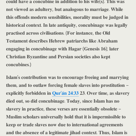
𝐜𝐨𝐮𝐥𝐝 𝐡𝐚𝐯𝐞 𝐚 𝐜𝐨𝐧𝐜𝐮𝐛𝐢𝐧𝐞 𝐢𝐧 𝐚𝐝𝐝𝐢𝐭𝐢𝐨𝐧 𝐭𝐨 𝐡𝐢𝐬 𝐰𝐢𝐟𝐞(𝐬). 𝐓𝐡𝐢𝐬 𝐰𝐚𝐬
𝐧𝐨𝐭 𝐯𝐢𝐞𝐰𝐞𝐝 𝐚𝐬 𝐚𝐝𝐮𝐥𝐭𝐞𝐫𝐲, 𝐛𝐮𝐭 𝐚𝐧𝐚𝐥𝐨𝐠𝐨𝐮𝐬 𝐭𝐨 𝐦𝐚𝐫𝐫𝐢𝐚𝐠𝐞. 𝐖𝐡𝐢𝐥𝐞
𝐭𝐡𝐢𝐬 𝐨𝐟𝐟𝐞𝐧𝐝𝐬 𝐦𝐨𝐝𝐞𝐫𝐧 𝐬𝐞𝐧𝐬𝐢𝐛𝐢𝐥𝐢𝐭𝐢𝐞𝐬, 𝐦𝐨𝐫𝐚𝐥𝐢𝐭𝐲 𝐦𝐮𝐬𝐭 𝐛𝐞 𝐣𝐮𝐝𝐠𝐞𝐝 𝐢𝐧
𝐡𝐢𝐬𝐭𝐨𝐫𝐢𝐜𝐚𝐥 𝐜𝐨𝐧𝐭𝐞𝐱𝐭. 𝐈𝐧 𝐥𝐚𝐭𝐞 𝐚𝐧𝐭𝐢𝐪𝐮𝐢𝐭𝐲, 𝐜𝐨𝐧𝐜𝐮𝐛𝐢𝐧𝐚𝐠𝐞 𝐰𝐚𝐬 𝐥𝐞𝐠𝐚𝐥𝐥𝐲
𝐩𝐫𝐚𝐜𝐭𝐢𝐬𝐞𝐝 𝐚𝐜𝐫𝐨𝐬𝐬 𝐜𝐢𝐯𝐢𝐥𝐢𝐬𝐚𝐭𝐢𝐨𝐧𝐬. (𝐅𝐨𝐫 𝐢𝐧𝐬𝐭𝐚𝐧𝐜𝐞, 𝐭𝐡𝐞 𝐎𝐥𝐝
𝐓𝐞𝐬𝐭𝐚𝐦𝐞𝐧𝐭 𝐝𝐞𝐬𝐜𝐫𝐢𝐛𝐞𝐬 𝐇𝐞𝐛𝐫𝐞𝐰 𝐩𝐚𝐭𝐫𝐢𝐚𝐫𝐜𝐡𝐬 𝐥𝐢𝐤𝐞 𝐀𝐛𝐫𝐚𝐡𝐚𝐦
𝐞𝐧𝐠𝐚𝐠𝐢𝐧𝐠 𝐢𝐧 𝐜𝐨𝐧𝐜𝐮𝐛𝐢𝐧𝐚𝐠𝐞 𝐰𝐢𝐭𝐡 𝐇𝐚𝐠𝐚𝐫 (𝐆𝐞𝐧𝐞𝐬𝐢𝐬 𝟏𝟔); 𝐥𝐚𝐭𝐞𝐫
𝐂𝐡𝐫𝐢𝐬𝐭𝐢𝐚𝐧 𝐁𝐲𝐳𝐚𝐧𝐭𝐢𝐧𝐞 𝐚𝐧𝐝 𝐏𝐞𝐫𝐬𝐢𝐚𝐧 𝐬𝐨𝐜𝐢𝐞𝐭𝐢𝐞𝐬 𝐚𝐥𝐬𝐨 𝐤𝐞𝐩𝐭
𝐜𝐨𝐧𝐜𝐮𝐛𝐢𝐧𝐞𝐬.)
𝐈𝐬𝐥𝐚𝐦’𝐬 𝐜𝐨𝐧𝐭𝐫𝐢𝐛𝐮𝐭𝐢𝐨𝐧 𝐰𝐚𝐬 𝐭𝐨 𝐞𝐧𝐜𝐨𝐮𝐫𝐚𝐠𝐞 𝐟𝐫𝐞𝐞𝐢𝐧𝐠 𝐚𝐧𝐝 𝐦𝐚𝐫𝐫𝐲𝐢𝐧𝐠
𝐭𝐡𝐞𝐦, 𝐚𝐧𝐝 𝐭𝐨 𝐨𝐮𝐭𝐥𝐚𝐰 𝐟𝐨𝐫𝐜𝐢𝐧𝐠 𝐟𝐞𝐦𝐚𝐥𝐞 𝐬𝐥𝐚𝐯𝐞𝐬 𝐢𝐧𝐭𝐨 𝐩𝐫𝐨𝐬𝐭𝐢𝐭𝐮𝐭𝐢𝐨𝐧 –
𝐞𝐱𝐩𝐥𝐢𝐜𝐢𝐭𝐥𝐲 𝐟𝐨𝐫𝐛𝐢𝐝𝐝𝐞𝐧 𝐢𝐧
𝐐𝐮𝐫’𝐚̄𝐧 𝟐𝟒:𝟑𝟑
𝟐𝟑. 𝐎𝐯𝐞𝐫 𝐭𝐢𝐦𝐞, 𝐚𝐬 𝐬𝐥𝐚𝐯𝐞𝐫𝐲
𝐝𝐢𝐞𝐝 𝐨𝐮𝐭, 𝐬𝐨 𝐝𝐢𝐝 𝐜𝐨𝐧𝐜𝐮𝐛𝐢𝐧𝐚𝐠𝐞. 𝐓𝐨𝐝𝐚𝐲, 𝐬𝐢𝐧𝐜𝐞 𝐈𝐬𝐥𝐚𝐦 𝐡𝐚𝐬 𝐧𝐨
𝐬𝐥𝐚𝐯𝐞𝐫𝐲 𝐢𝐧 𝐩𝐫𝐚𝐜𝐭𝐢𝐜𝐞, 𝐭𝐡𝐞𝐬𝐞 𝐯𝐞𝐫𝐬𝐞𝐬 𝐚𝐫𝐞 𝐞𝐬𝐬𝐞𝐧𝐭𝐢𝐚𝐥𝐥𝐲 𝐨𝐛𝐬𝐨𝐥𝐞𝐭𝐞 –
𝐌𝐮𝐬𝐥𝐢𝐦 𝐬𝐜𝐡𝐨𝐥𝐚𝐫𝐬 𝐮𝐧𝐢𝐯𝐞𝐫𝐬𝐚𝐥𝐥𝐲 𝐡𝐨𝐥𝐝 𝐭𝐡𝐚𝐭 𝐢𝐭 𝐢𝐬 𝐢𝐦𝐩𝐞𝐫𝐦𝐢𝐬𝐬𝐢𝐛𝐥𝐞 𝐭𝐨
𝐤𝐞𝐞𝐩 𝐨𝐫 𝐭𝐫𝐚𝐝𝐞 𝐬𝐥𝐚𝐯𝐞𝐬 𝐧𝐨𝐰 𝐝𝐮𝐞 𝐭𝐨 𝐢𝐧𝐭𝐞𝐫𝐧𝐚𝐭𝐢𝐨𝐧𝐚𝐥 𝐚𝐠𝐫𝐞𝐞𝐦𝐞𝐧𝐭𝐬
𝐚𝐧𝐝 𝐭𝐡𝐞 𝐚𝐛𝐬𝐞𝐧𝐜𝐞 𝐨𝐟 𝐚 𝐥𝐞𝐠𝐢𝐭𝐢𝐦𝐚𝐭𝐞 𝐣𝐢𝐡𝐚𝐝 𝐜𝐨𝐧𝐭𝐞𝐱𝐭. 𝐓𝐡𝐮𝐬, 𝐈𝐬𝐥𝐚𝐦 𝐢𝐬