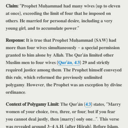
𝐂𝐥𝐚𝐢𝐦:
“𝐏𝐫𝐨𝐩𝐡𝐞𝐭 𝐌𝐮𝐡̣𝐚𝐦𝐦𝐚𝐝 𝐡𝐚𝐝 𝐦𝐚𝐧𝐲 𝐰𝐢𝐯𝐞𝐬 (𝐮𝐩 𝐭𝐨 𝐞𝐥𝐞𝐯𝐞𝐧
𝐚𝐭 𝐨𝐧𝐜𝐞), 𝐞𝐱𝐜𝐞𝐞𝐝𝐢𝐧𝐠 𝐭𝐡𝐞 𝐥𝐢𝐦𝐢𝐭 𝐨𝐟 𝐟𝐨𝐮𝐫 𝐭𝐡𝐚𝐭 𝐡𝐞 𝐢𝐦𝐩𝐨𝐬𝐞𝐝 𝐨𝐧
𝐨𝐭𝐡𝐞𝐫𝐬. 𝐇𝐞 𝐦𝐚𝐫𝐫𝐢𝐞𝐝 𝐟𝐨𝐫 𝐩𝐞𝐫𝐬𝐨𝐧𝐚𝐥 𝐝𝐞𝐬𝐢𝐫𝐞, 𝐢𝐧𝐜𝐥𝐮𝐝𝐢𝐧𝐠 𝐚 𝐯𝐞𝐫𝐲
𝐲𝐨𝐮𝐧𝐠 𝐠𝐢𝐫𝐥, 𝐚𝐧𝐝 𝐭𝐨 𝐚𝐜𝐜𝐮𝐦𝐮𝐥𝐚𝐭𝐞 𝐩𝐨𝐰𝐞𝐫.”
𝐑𝐞𝐬𝐩𝐨𝐧𝐬𝐞:
𝐈𝐭 𝐢𝐬 𝐭𝐫𝐮𝐞 𝐭𝐡𝐚𝐭 𝐏𝐫𝐨𝐩𝐡𝐞𝐭 𝐌𝐮𝐡̣𝐚𝐦𝐦𝐚𝐝 (𝐒𝐀𝐖) 𝐡𝐚𝐝
𝐦𝐨𝐫𝐞 𝐭𝐡𝐚𝐧 𝐟𝐨𝐮𝐫 𝐰𝐢𝐯𝐞𝐬 𝐬𝐢𝐦𝐮𝐥𝐭𝐚𝐧𝐞𝐨𝐮𝐬𝐥𝐲 – 𝐚 𝐬𝐩𝐞𝐜𝐢𝐚𝐥 𝐩𝐞𝐫𝐦𝐢𝐬𝐬𝐢𝐨𝐧
𝐠𝐫𝐚𝐧𝐭𝐞𝐝 𝐭𝐨 𝐡𝐢𝐦 𝐚𝐥𝐨𝐧𝐞 𝐛𝐲 𝐀𝐥𝐥𝐚𝐡. 𝐓𝐡𝐞 𝐐𝐮𝐫’𝐚̄𝐧 𝐥𝐢𝐦𝐢𝐭𝐞𝐝 𝐨𝐭𝐡𝐞𝐫
𝐌𝐮𝐬𝐥𝐢𝐦 𝐦𝐞𝐧 𝐭𝐨 𝐟𝐨𝐮𝐫 𝐰𝐢𝐯𝐞𝐬 (
𝐐𝐮𝐫’𝐚̄𝐧, 𝟒:𝟑
) 𝟐𝟗 𝐚𝐧𝐝 𝐬𝐭𝐫𝐢𝐜𝐭𝐥𝐲
𝐫𝐞𝐪𝐮𝐢𝐫𝐞𝐝 𝐣𝐮𝐬𝐭𝐢𝐜𝐞 𝐚𝐦𝐨𝐧𝐠 𝐭𝐡𝐞𝐦. 𝐓𝐡𝐞 𝐏𝐫𝐨𝐩𝐡𝐞𝐭 𝐡𝐢𝐦𝐬𝐞𝐥𝐟 𝐜𝐨𝐧𝐯𝐞𝐲𝐞𝐝
𝐭𝐡𝐢𝐬 𝐫𝐮𝐥𝐞, 𝐰𝐡𝐢𝐜𝐡 𝐫𝐞𝐟𝐨𝐫𝐦𝐞𝐝 𝐭𝐡𝐞 𝐩𝐫𝐞𝐯𝐢𝐨𝐮𝐬𝐥𝐲 𝐮𝐧𝐥𝐢𝐦𝐢𝐭𝐞𝐝
𝐩𝐨𝐥𝐲𝐠𝐚𝐦𝐲. 𝐇𝐨𝐰𝐞𝐯𝐞𝐫, 𝐭𝐡𝐞 𝐏𝐫𝐨𝐩𝐡𝐞𝐭 𝐰𝐚𝐬 𝐚𝐧 𝐞𝐱𝐜𝐞𝐩𝐭𝐢𝐨𝐧 𝐛𝐲 𝐝𝐢𝐯𝐢𝐧𝐞
𝐨𝐫𝐝𝐢𝐧𝐚𝐧𝐜𝐞.
𝐂𝐨𝐧𝐭𝐞𝐱𝐭 𝐨𝐟 𝐏𝐨𝐥𝐲𝐠𝐚𝐦𝐲 𝐋𝐢𝐦𝐢𝐭:
𝐓𝐡𝐞 𝐐𝐮𝐫’𝐚̄𝐧 (
𝟒:𝟑
) 𝐬𝐭𝐚𝐭𝐞𝐬, “𝐌𝐚𝐫𝐫𝐲
𝐰𝐨𝐦𝐞𝐧 𝐨𝐟 𝐲𝐨𝐮𝐫 𝐜𝐡𝐨𝐢𝐜𝐞, 𝐭𝐰𝐨, 𝐭𝐡𝐫𝐞𝐞, 𝐨𝐫 𝐟𝐨𝐮𝐫; 𝐛𝐮𝐭 𝐢𝐟 𝐲𝐨𝐮 𝐟𝐞𝐚𝐫
𝐲𝐨𝐮 𝐜𝐚𝐧𝐧𝐨𝐭 𝐝𝐞𝐚𝐥 𝐣𝐮𝐬𝐭𝐥𝐲, 𝐭𝐡𝐞𝐧 (𝐦𝐚𝐫𝐫𝐲) 𝐨𝐧𝐥𝐲 𝐨𝐧𝐞…”. 𝐓𝐡𝐢𝐬 𝐯𝐞𝐫𝐬𝐞
𝐰𝐚𝐬 𝐫𝐞𝐯𝐞𝐚𝐥𝐞𝐝 𝐚𝐫𝐨𝐮𝐧𝐝 𝟑–𝟒 𝐀.𝐇. (𝐚𝐟𝐭𝐞𝐫 𝐇𝐢𝐣𝐫𝐚𝐡). 𝐁𝐞𝐟𝐨𝐫𝐞 𝐈𝐬𝐥𝐚𝐦,