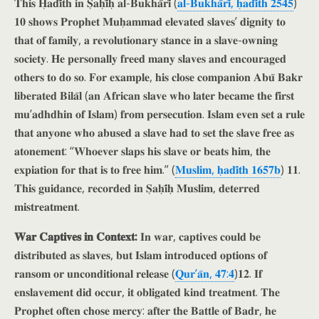
𝐓𝐡𝐢𝐬 𝐇̣𝐚𝐝𝐢̄𝐭𝐡 𝐢𝐧 𝐒̣𝐚𝐡̣𝐢̄𝐡̣ 𝐚𝐥-𝐁𝐮𝐤𝐡𝐚̄𝐫𝐢̄ (
𝐚𝐥-𝐁𝐮𝐤𝐡𝐚̄𝐫𝐢̄, 𝐡̣𝐚𝐝𝐢̄𝐭𝐡 𝟐𝟓𝟒𝟓
)
𝟏𝟎 𝐬𝐡𝐨𝐰𝐬 𝐏𝐫𝐨𝐩𝐡𝐞𝐭 𝐌𝐮𝐡̣𝐚𝐦𝐦𝐚𝐝 𝐞𝐥𝐞𝐯𝐚𝐭𝐞𝐝 𝐬𝐥𝐚𝐯𝐞𝐬’ 𝐝𝐢𝐠𝐧𝐢𝐭𝐲 𝐭𝐨
𝐭𝐡𝐚𝐭 𝐨𝐟 𝐟𝐚𝐦𝐢𝐥𝐲, 𝐚 𝐫𝐞𝐯𝐨𝐥𝐮𝐭𝐢𝐨𝐧𝐚𝐫𝐲 𝐬𝐭𝐚𝐧𝐜𝐞 𝐢𝐧 𝐚 𝐬𝐥𝐚𝐯𝐞-𝐨𝐰𝐧𝐢𝐧𝐠
𝐬𝐨𝐜𝐢𝐞𝐭𝐲. 𝐇𝐞 𝐩𝐞𝐫𝐬𝐨𝐧𝐚𝐥𝐥𝐲 𝐟𝐫𝐞𝐞𝐝 𝐦𝐚𝐧𝐲 𝐬𝐥𝐚𝐯𝐞𝐬 𝐚𝐧𝐝 𝐞𝐧𝐜𝐨𝐮𝐫𝐚𝐠𝐞𝐝
𝐨𝐭𝐡𝐞𝐫𝐬 𝐭𝐨 𝐝𝐨 𝐬𝐨. 𝐅𝐨𝐫 𝐞𝐱𝐚𝐦𝐩𝐥𝐞, 𝐡𝐢𝐬 𝐜𝐥𝐨𝐬𝐞 𝐜𝐨𝐦𝐩𝐚𝐧𝐢𝐨𝐧 𝐀𝐛𝐮̄ 𝐁𝐚𝐤𝐫
𝐥𝐢𝐛𝐞𝐫𝐚𝐭𝐞𝐝 𝐁𝐢𝐥𝐚̄𝐥 (𝐚𝐧 𝐀𝐟𝐫𝐢𝐜𝐚𝐧 𝐬𝐥𝐚𝐯𝐞 𝐰𝐡𝐨 𝐥𝐚𝐭𝐞𝐫 𝐛𝐞𝐜𝐚𝐦𝐞 𝐭𝐡𝐞 𝐟𝐢𝐫𝐬𝐭
𝐦𝐮’𝐚𝐝𝐡𝐝𝐡𝐢𝐧 𝐨𝐟 𝐈𝐬𝐥𝐚𝐦) 𝐟𝐫𝐨𝐦 𝐩𝐞𝐫𝐬𝐞𝐜𝐮𝐭𝐢𝐨𝐧. 𝐈𝐬𝐥𝐚𝐦 𝐞𝐯𝐞𝐧 𝐬𝐞𝐭 𝐚 𝐫𝐮𝐥𝐞
𝐭𝐡𝐚𝐭 𝐚𝐧𝐲𝐨𝐧𝐞 𝐰𝐡𝐨 𝐚𝐛𝐮𝐬𝐞𝐝 𝐚 𝐬𝐥𝐚𝐯𝐞 𝐡𝐚𝐝 𝐭𝐨 𝐬𝐞𝐭 𝐭𝐡𝐞 𝐬𝐥𝐚𝐯𝐞 𝐟𝐫𝐞𝐞 𝐚𝐬
𝐚𝐭𝐨𝐧𝐞𝐦𝐞𝐧𝐭: “𝐖𝐡𝐨𝐞𝐯𝐞𝐫 𝐬𝐥𝐚𝐩𝐬 𝐡𝐢𝐬 𝐬𝐥𝐚𝐯𝐞 𝐨𝐫 𝐛𝐞𝐚𝐭𝐬 𝐡𝐢𝐦, 𝐭𝐡𝐞
𝐞𝐱𝐩𝐢𝐚𝐭𝐢𝐨𝐧 𝐟𝐨𝐫 𝐭𝐡𝐚𝐭 𝐢𝐬 𝐭𝐨 𝐟𝐫𝐞𝐞 𝐡𝐢𝐦.” (
𝐌𝐮𝐬𝐥𝐢𝐦, 𝐡̣𝐚𝐝𝐢̄𝐭𝐡 𝟏𝟔𝟓𝟕𝐛
) 𝟏𝟏.
𝐓𝐡𝐢𝐬 𝐠𝐮𝐢𝐝𝐚𝐧𝐜𝐞, 𝐫𝐞𝐜𝐨𝐫𝐝𝐞𝐝 𝐢𝐧 𝐒̣𝐚𝐡̣𝐢̄𝐡̣ 𝐌𝐮𝐬𝐥𝐢𝐦, 𝐝𝐞𝐭𝐞𝐫𝐫𝐞𝐝
𝐦𝐢𝐬𝐭𝐫𝐞𝐚𝐭𝐦𝐞𝐧𝐭.
𝐖𝐚𝐫 𝐂𝐚𝐩𝐭𝐢𝐯𝐞𝐬 𝐢𝐧 𝐂𝐨𝐧𝐭𝐞𝐱𝐭:
𝐈𝐧 𝐰𝐚𝐫, 𝐜𝐚𝐩𝐭𝐢𝐯𝐞𝐬 𝐜𝐨𝐮𝐥𝐝 𝐛𝐞
𝐝𝐢𝐬𝐭𝐫𝐢𝐛𝐮𝐭𝐞𝐝 𝐚𝐬 𝐬𝐥𝐚𝐯𝐞𝐬, 𝐛𝐮𝐭 𝐈𝐬𝐥𝐚𝐦 𝐢𝐧𝐭𝐫𝐨𝐝𝐮𝐜𝐞𝐝 𝐨𝐩𝐭𝐢𝐨𝐧𝐬 𝐨𝐟
𝐫𝐚𝐧𝐬𝐨𝐦 𝐨𝐫 𝐮𝐧𝐜𝐨𝐧𝐝𝐢𝐭𝐢𝐨𝐧𝐚𝐥 𝐫𝐞𝐥𝐞𝐚𝐬𝐞 (
𝐐𝐮𝐫’𝐚̄𝐧, 𝟒𝟕:𝟒
)𝟏𝟐. 𝐈𝐟
𝐞𝐧𝐬𝐥𝐚𝐯𝐞𝐦𝐞𝐧𝐭 𝐝𝐢𝐝 𝐨𝐜𝐜𝐮𝐫, 𝐢𝐭 𝐨𝐛𝐥𝐢𝐠𝐚𝐭𝐞𝐝 𝐤𝐢𝐧𝐝 𝐭𝐫𝐞𝐚𝐭𝐦𝐞𝐧𝐭. 𝐓𝐡𝐞
𝐏𝐫𝐨𝐩𝐡𝐞𝐭 𝐨𝐟𝐭𝐞𝐧 𝐜𝐡𝐨𝐬𝐞 𝐦𝐞𝐫𝐜𝐲: 𝐚𝐟𝐭𝐞𝐫 𝐭𝐡𝐞 𝐁𝐚𝐭𝐭𝐥𝐞 𝐨𝐟 𝐁𝐚𝐝𝐫, 𝐡𝐞