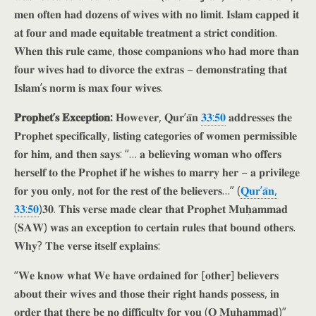
𝐦𝐞𝐧 𝐨𝐟𝐭𝐞𝐧 𝐡𝐚𝐝 𝐝𝐨𝐳𝐞𝐧𝐬 𝐨𝐟 𝐰𝐢𝐯𝐞𝐬 𝐰𝐢𝐭𝐡 𝐧𝐨 𝐥𝐢𝐦𝐢𝐭. 𝐈𝐬𝐥𝐚𝐦 𝐜𝐚𝐩𝐩𝐞𝐝 𝐢𝐭
𝐚𝐭 𝐟𝐨𝐮𝐫 𝐚𝐧𝐝 𝐦𝐚𝐝𝐞 𝐞𝐪𝐮𝐢𝐭𝐚𝐛𝐥𝐞 𝐭𝐫𝐞𝐚𝐭𝐦𝐞𝐧𝐭 𝐚 𝐬𝐭𝐫𝐢𝐜𝐭 𝐜𝐨𝐧𝐝𝐢𝐭𝐢𝐨𝐧.
𝐖𝐡𝐞𝐧 𝐭𝐡𝐢𝐬 𝐫𝐮𝐥𝐞 𝐜𝐚𝐦𝐞, 𝐭𝐡𝐨𝐬𝐞 𝐜𝐨𝐦𝐩𝐚𝐧𝐢𝐨𝐧𝐬 𝐰𝐡𝐨 𝐡𝐚𝐝 𝐦𝐨𝐫𝐞 𝐭𝐡𝐚𝐧
𝐟𝐨𝐮𝐫 𝐰𝐢𝐯𝐞𝐬 𝐡𝐚𝐝 𝐭𝐨 𝐝𝐢𝐯𝐨𝐫𝐜𝐞 𝐭𝐡𝐞 𝐞𝐱𝐭𝐫𝐚𝐬 – 𝐝𝐞𝐦𝐨𝐧𝐬𝐭𝐫𝐚𝐭𝐢𝐧𝐠 𝐭𝐡𝐚𝐭
𝐈𝐬𝐥𝐚𝐦’𝐬 𝐧𝐨𝐫𝐦 𝐢𝐬 𝐦𝐚𝐱 𝐟𝐨𝐮𝐫 𝐰𝐢𝐯𝐞𝐬.
𝐏𝐫𝐨𝐩𝐡𝐞𝐭’𝐬 𝐄𝐱𝐜𝐞𝐩𝐭𝐢𝐨𝐧:
𝐇𝐨𝐰𝐞𝐯𝐞𝐫, 𝐐𝐮𝐫’𝐚̄𝐧
𝟑𝟑:𝟓𝟎
𝐚𝐝𝐝𝐫𝐞𝐬𝐬𝐞𝐬 𝐭𝐡𝐞
𝐏𝐫𝐨𝐩𝐡𝐞𝐭 𝐬𝐩𝐞𝐜𝐢𝐟𝐢𝐜𝐚𝐥𝐥𝐲, 𝐥𝐢𝐬𝐭𝐢𝐧𝐠 𝐜𝐚𝐭𝐞𝐠𝐨𝐫𝐢𝐞𝐬 𝐨𝐟 𝐰𝐨𝐦𝐞𝐧 𝐩𝐞𝐫𝐦𝐢𝐬𝐬𝐢𝐛𝐥𝐞
𝐟𝐨𝐫 𝐡𝐢𝐦, 𝐚𝐧𝐝 𝐭𝐡𝐞𝐧 𝐬𝐚𝐲𝐬: “… 𝐚 𝐛𝐞𝐥𝐢𝐞𝐯𝐢𝐧𝐠 𝐰𝐨𝐦𝐚𝐧 𝐰𝐡𝐨 𝐨𝐟𝐟𝐞𝐫𝐬
𝐡𝐞𝐫𝐬𝐞𝐥𝐟 𝐭𝐨 𝐭𝐡𝐞 𝐏𝐫𝐨𝐩𝐡𝐞𝐭 𝐢𝐟 𝐡𝐞 𝐰𝐢𝐬𝐡𝐞𝐬 𝐭𝐨 𝐦𝐚𝐫𝐫𝐲 𝐡𝐞𝐫 – 𝐚 𝐩𝐫𝐢𝐯𝐢𝐥𝐞𝐠𝐞
𝐟𝐨𝐫 𝐲𝐨𝐮 𝐨𝐧𝐥𝐲, 𝐧𝐨𝐭 𝐟𝐨𝐫 𝐭𝐡𝐞 𝐫𝐞𝐬𝐭 𝐨𝐟 𝐭𝐡𝐞 𝐛𝐞𝐥𝐢𝐞𝐯𝐞𝐫𝐬…” (
𝐐𝐮𝐫’𝐚̄𝐧,
𝟑𝟑:𝟓𝟎
)𝟑𝟎. 𝐓𝐡𝐢𝐬 𝐯𝐞𝐫𝐬𝐞 𝐦𝐚𝐝𝐞 𝐜𝐥𝐞𝐚𝐫 𝐭𝐡𝐚𝐭 𝐏𝐫𝐨𝐩𝐡𝐞𝐭 𝐌𝐮𝐡̣𝐚𝐦𝐦𝐚𝐝
(𝐒𝐀𝐖) 𝐰𝐚𝐬 𝐚𝐧 𝐞𝐱𝐜𝐞𝐩𝐭𝐢𝐨𝐧 𝐭𝐨 𝐜𝐞𝐫𝐭𝐚𝐢𝐧 𝐫𝐮𝐥𝐞𝐬 𝐭𝐡𝐚𝐭 𝐛𝐨𝐮𝐧𝐝 𝐨𝐭𝐡𝐞𝐫𝐬.
𝐖𝐡𝐲? 𝐓𝐡𝐞 𝐯𝐞𝐫𝐬𝐞 𝐢𝐭𝐬𝐞𝐥𝐟 𝐞𝐱𝐩𝐥𝐚𝐢𝐧𝐬:
“𝐖𝐞 𝐤𝐧𝐨𝐰 𝐰𝐡𝐚𝐭 𝐖𝐞 𝐡𝐚𝐯𝐞 𝐨𝐫𝐝𝐚𝐢𝐧𝐞𝐝 𝐟𝐨𝐫 [𝐨𝐭𝐡𝐞𝐫] 𝐛𝐞𝐥𝐢𝐞𝐯𝐞𝐫𝐬
𝐚𝐛𝐨𝐮𝐭 𝐭𝐡𝐞𝐢𝐫 𝐰𝐢𝐯𝐞𝐬 𝐚𝐧𝐝 𝐭𝐡𝐨𝐬𝐞 𝐭𝐡𝐞𝐢𝐫 𝐫𝐢𝐠𝐡𝐭 𝐡𝐚𝐧𝐝𝐬 𝐩𝐨𝐬𝐬𝐞𝐬𝐬, 𝐢𝐧
𝐨𝐫𝐝𝐞𝐫 𝐭𝐡𝐚𝐭 𝐭𝐡𝐞𝐫𝐞 𝐛𝐞 𝐧𝐨 𝐝𝐢𝐟𝐟𝐢𝐜𝐮𝐥𝐭𝐲 𝐟𝐨𝐫 𝐲𝐨𝐮 (𝐎 𝐌𝐮𝐡̣𝐚𝐦𝐦𝐚𝐝)”