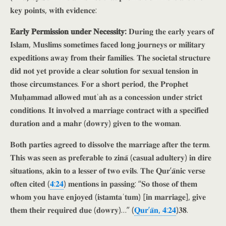
𝐤𝐞𝐲 𝐩𝐨𝐢𝐧𝐭𝐬, 𝐰𝐢𝐭𝐡 𝐞𝐯𝐢𝐝𝐞𝐧𝐜𝐞:
𝐄𝐚𝐫𝐥𝐲 𝐏𝐞𝐫𝐦𝐢𝐬𝐬𝐢𝐨𝐧 𝐮𝐧𝐝𝐞𝐫 𝐍𝐞𝐜𝐞𝐬𝐬𝐢𝐭𝐲:
𝐃𝐮𝐫𝐢𝐧𝐠 𝐭𝐡𝐞 𝐞𝐚𝐫𝐥𝐲 𝐲𝐞𝐚𝐫𝐬 𝐨𝐟
𝐈𝐬𝐥𝐚𝐦, 𝐌𝐮𝐬𝐥𝐢𝐦𝐬 𝐬𝐨𝐦𝐞𝐭𝐢𝐦𝐞𝐬 𝐟𝐚𝐜𝐞𝐝 𝐥𝐨𝐧𝐠 𝐣𝐨𝐮𝐫𝐧𝐞𝐲𝐬 𝐨𝐫 𝐦𝐢𝐥𝐢𝐭𝐚𝐫𝐲
𝐞𝐱𝐩𝐞𝐝𝐢𝐭𝐢𝐨𝐧𝐬 𝐚𝐰𝐚𝐲 𝐟𝐫𝐨𝐦 𝐭𝐡𝐞𝐢𝐫 𝐟𝐚𝐦𝐢𝐥𝐢𝐞𝐬. 𝐓𝐡𝐞 𝐬𝐨𝐜𝐢𝐞𝐭𝐚𝐥 𝐬𝐭𝐫𝐮𝐜𝐭𝐮𝐫𝐞
𝐝𝐢𝐝 𝐧𝐨𝐭 𝐲𝐞𝐭 𝐩𝐫𝐨𝐯𝐢𝐝𝐞 𝐚 𝐜𝐥𝐞𝐚𝐫 𝐬𝐨𝐥𝐮𝐭𝐢𝐨𝐧 𝐟𝐨𝐫 𝐬𝐞𝐱𝐮𝐚𝐥 𝐭𝐞𝐧𝐬𝐢𝐨𝐧 𝐢𝐧
𝐭𝐡𝐨𝐬𝐞 𝐜𝐢𝐫𝐜𝐮𝐦𝐬𝐭𝐚𝐧𝐜𝐞𝐬. 𝐅𝐨𝐫 𝐚 𝐬𝐡𝐨𝐫𝐭 𝐩𝐞𝐫𝐢𝐨𝐝, 𝐭𝐡𝐞 𝐏𝐫𝐨𝐩𝐡𝐞𝐭
𝐌𝐮𝐡̣𝐚𝐦𝐦𝐚𝐝 𝐚𝐥𝐥𝐨𝐰𝐞𝐝 𝐦𝐮𝐭ʿ𝐚𝐡 𝐚𝐬 𝐚 𝐜𝐨𝐧𝐜𝐞𝐬𝐬𝐢𝐨𝐧 𝐮𝐧𝐝𝐞𝐫 𝐬𝐭𝐫𝐢𝐜𝐭
𝐜𝐨𝐧𝐝𝐢𝐭𝐢𝐨𝐧𝐬. 𝐈𝐭 𝐢𝐧𝐯𝐨𝐥𝐯𝐞𝐝 𝐚 𝐦𝐚𝐫𝐫𝐢𝐚𝐠𝐞 𝐜𝐨𝐧𝐭𝐫𝐚𝐜𝐭 𝐰𝐢𝐭𝐡 𝐚 𝐬𝐩𝐞𝐜𝐢𝐟𝐢𝐞𝐝
𝐝𝐮𝐫𝐚𝐭𝐢𝐨𝐧 𝐚𝐧𝐝 𝐚 𝐦𝐚𝐡𝐫 (𝐝𝐨𝐰𝐫𝐲) 𝐠𝐢𝐯𝐞𝐧 𝐭𝐨 𝐭𝐡𝐞 𝐰𝐨𝐦𝐚𝐧.
𝐁𝐨𝐭𝐡 𝐩𝐚𝐫𝐭𝐢𝐞𝐬 𝐚𝐠𝐫𝐞𝐞𝐝 𝐭𝐨 𝐝𝐢𝐬𝐬𝐨𝐥𝐯𝐞 𝐭𝐡𝐞 𝐦𝐚𝐫𝐫𝐢𝐚𝐠𝐞 𝐚𝐟𝐭𝐞𝐫 𝐭𝐡𝐞 𝐭𝐞𝐫𝐦.
𝐓𝐡𝐢𝐬 𝐰𝐚𝐬 𝐬𝐞𝐞𝐧 𝐚𝐬 𝐩𝐫𝐞𝐟𝐞𝐫𝐚𝐛𝐥𝐞 𝐭𝐨 𝐳𝐢𝐧𝐚̄ (𝐜𝐚𝐬𝐮𝐚𝐥 𝐚𝐝𝐮𝐥𝐭𝐞𝐫𝐲) 𝐢𝐧 𝐝𝐢𝐫𝐞
𝐬𝐢𝐭𝐮𝐚𝐭𝐢𝐨𝐧𝐬, 𝐚𝐤𝐢𝐧 𝐭𝐨 𝐚 𝐥𝐞𝐬𝐬𝐞𝐫 𝐨𝐟 𝐭𝐰𝐨 𝐞𝐯𝐢𝐥𝐬. 𝐓𝐡𝐞 𝐐𝐮𝐫’𝐚̄𝐧𝐢𝐜 𝐯𝐞𝐫𝐬𝐞
𝐨𝐟𝐭𝐞𝐧 𝐜𝐢𝐭𝐞𝐝 (
𝟒:𝟐𝟒
) 𝐦𝐞𝐧𝐭𝐢𝐨𝐧𝐬 𝐢𝐧 𝐩𝐚𝐬𝐬𝐢𝐧𝐠: “𝐒𝐨 𝐭𝐡𝐨𝐬𝐞 𝐨𝐟 𝐭𝐡𝐞𝐦
𝐰𝐡𝐨𝐦 𝐲𝐨𝐮 𝐡𝐚𝐯𝐞 𝐞𝐧𝐣𝐨𝐲𝐞𝐝 (𝐢𝐬𝐭𝐚𝐦𝐭𝐚ʿ𝐭𝐮𝐦) [𝐢𝐧 𝐦𝐚𝐫𝐫𝐢𝐚𝐠𝐞], 𝐠𝐢𝐯𝐞
𝐭𝐡𝐞𝐦 𝐭𝐡𝐞𝐢𝐫 𝐫𝐞𝐪𝐮𝐢𝐫𝐞𝐝 𝐝𝐮𝐞 (𝐝𝐨𝐰𝐫𝐲)…” (
𝐐𝐮𝐫’𝐚̄𝐧, 𝟒:𝟐𝟒
)𝟑𝟖.