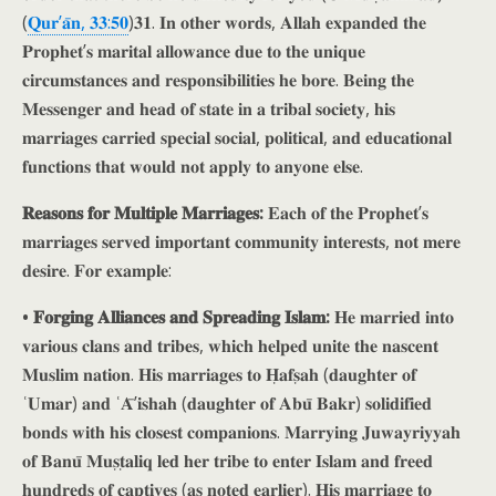
(
𝐐𝐮𝐫’𝐚̄𝐧, 𝟑𝟑:𝟓𝟎
)𝟑𝟏. 𝐈𝐧 𝐨𝐭𝐡𝐞𝐫 𝐰𝐨𝐫𝐝𝐬, 𝐀𝐥𝐥𝐚𝐡 𝐞𝐱𝐩𝐚𝐧𝐝𝐞𝐝 𝐭𝐡𝐞
𝐏𝐫𝐨𝐩𝐡𝐞𝐭’𝐬 𝐦𝐚𝐫𝐢𝐭𝐚𝐥 𝐚𝐥𝐥𝐨𝐰𝐚𝐧𝐜𝐞 𝐝𝐮𝐞 𝐭𝐨 𝐭𝐡𝐞 𝐮𝐧𝐢𝐪𝐮𝐞
𝐜𝐢𝐫𝐜𝐮𝐦𝐬𝐭𝐚𝐧𝐜𝐞𝐬 𝐚𝐧𝐝 𝐫𝐞𝐬𝐩𝐨𝐧𝐬𝐢𝐛𝐢𝐥𝐢𝐭𝐢𝐞𝐬 𝐡𝐞 𝐛𝐨𝐫𝐞. 𝐁𝐞𝐢𝐧𝐠 𝐭𝐡𝐞
𝐌𝐞𝐬𝐬𝐞𝐧𝐠𝐞𝐫 𝐚𝐧𝐝 𝐡𝐞𝐚𝐝 𝐨𝐟 𝐬𝐭𝐚𝐭𝐞 𝐢𝐧 𝐚 𝐭𝐫𝐢𝐛𝐚𝐥 𝐬𝐨𝐜𝐢𝐞𝐭𝐲, 𝐡𝐢𝐬
𝐦𝐚𝐫𝐫𝐢𝐚𝐠𝐞𝐬 𝐜𝐚𝐫𝐫𝐢𝐞𝐝 𝐬𝐩𝐞𝐜𝐢𝐚𝐥 𝐬𝐨𝐜𝐢𝐚𝐥, 𝐩𝐨𝐥𝐢𝐭𝐢𝐜𝐚𝐥, 𝐚𝐧𝐝 𝐞𝐝𝐮𝐜𝐚𝐭𝐢𝐨𝐧𝐚𝐥
𝐟𝐮𝐧𝐜𝐭𝐢𝐨𝐧𝐬 𝐭𝐡𝐚𝐭 𝐰𝐨𝐮𝐥𝐝 𝐧𝐨𝐭 𝐚𝐩𝐩𝐥𝐲 𝐭𝐨 𝐚𝐧𝐲𝐨𝐧𝐞 𝐞𝐥𝐬𝐞.
𝐑𝐞𝐚𝐬𝐨𝐧𝐬 𝐟𝐨𝐫 𝐌𝐮𝐥𝐭𝐢𝐩𝐥𝐞 𝐌𝐚𝐫𝐫𝐢𝐚𝐠𝐞𝐬:
𝐄𝐚𝐜𝐡 𝐨𝐟 𝐭𝐡𝐞 𝐏𝐫𝐨𝐩𝐡𝐞𝐭’𝐬
𝐦𝐚𝐫𝐫𝐢𝐚𝐠𝐞𝐬 𝐬𝐞𝐫𝐯𝐞𝐝 𝐢𝐦𝐩𝐨𝐫𝐭𝐚𝐧𝐭 𝐜𝐨𝐦𝐦𝐮𝐧𝐢𝐭𝐲 𝐢𝐧𝐭𝐞𝐫𝐞𝐬𝐭𝐬, 𝐧𝐨𝐭 𝐦𝐞𝐫𝐞
𝐝𝐞𝐬𝐢𝐫𝐞. 𝐅𝐨𝐫 𝐞𝐱𝐚𝐦𝐩𝐥𝐞:
• 𝐅𝐨𝐫𝐠𝐢𝐧𝐠 𝐀𝐥𝐥𝐢𝐚𝐧𝐜𝐞𝐬 𝐚𝐧𝐝 𝐒𝐩𝐫𝐞𝐚𝐝𝐢𝐧𝐠 𝐈𝐬𝐥𝐚𝐦:
𝐇𝐞 𝐦𝐚𝐫𝐫𝐢𝐞𝐝 𝐢𝐧𝐭𝐨
𝐯𝐚𝐫𝐢𝐨𝐮𝐬 𝐜𝐥𝐚𝐧𝐬 𝐚𝐧𝐝 𝐭𝐫𝐢𝐛𝐞𝐬, 𝐰𝐡𝐢𝐜𝐡 𝐡𝐞𝐥𝐩𝐞𝐝 𝐮𝐧𝐢𝐭𝐞 𝐭𝐡𝐞 𝐧𝐚𝐬𝐜𝐞𝐧𝐭
𝐌𝐮𝐬𝐥𝐢𝐦 𝐧𝐚𝐭𝐢𝐨𝐧. 𝐇𝐢𝐬 𝐦𝐚𝐫𝐫𝐢𝐚𝐠𝐞𝐬 𝐭𝐨 𝐇̣𝐚𝐟𝐬̣𝐚𝐡 (𝐝𝐚𝐮𝐠𝐡𝐭𝐞𝐫 𝐨𝐟
ʿ𝐔𝐦𝐚𝐫) 𝐚𝐧𝐝 ʿ𝐀̄’𝐢𝐬𝐡𝐚𝐡 (𝐝𝐚𝐮𝐠𝐡𝐭𝐞𝐫 𝐨𝐟 𝐀𝐛𝐮̄ 𝐁𝐚𝐤𝐫) 𝐬𝐨𝐥𝐢𝐝𝐢𝐟𝐢𝐞𝐝
𝐛𝐨𝐧𝐝𝐬 𝐰𝐢𝐭𝐡 𝐡𝐢𝐬 𝐜𝐥𝐨𝐬𝐞𝐬𝐭 𝐜𝐨𝐦𝐩𝐚𝐧𝐢𝐨𝐧𝐬. 𝐌𝐚𝐫𝐫𝐲𝐢𝐧𝐠 𝐉𝐮𝐰𝐚𝐲𝐫𝐢𝐲𝐲𝐚𝐡
𝐨𝐟 𝐁𝐚𝐧𝐮̄ 𝐌𝐮𝐬̣𝐭̣𝐚𝐥𝐢𝐪 𝐥𝐞𝐝 𝐡𝐞𝐫 𝐭𝐫𝐢𝐛𝐞 𝐭𝐨 𝐞𝐧𝐭𝐞𝐫 𝐈𝐬𝐥𝐚𝐦 𝐚𝐧𝐝 𝐟𝐫𝐞𝐞𝐝
𝐡𝐮𝐧𝐝𝐫𝐞𝐝𝐬 𝐨𝐟 𝐜𝐚𝐩𝐭𝐢𝐯𝐞𝐬 (𝐚𝐬 𝐧𝐨𝐭𝐞𝐝 𝐞𝐚𝐫𝐥𝐢𝐞𝐫). 𝐇𝐢𝐬 𝐦𝐚𝐫𝐫𝐢𝐚𝐠𝐞 𝐭𝐨