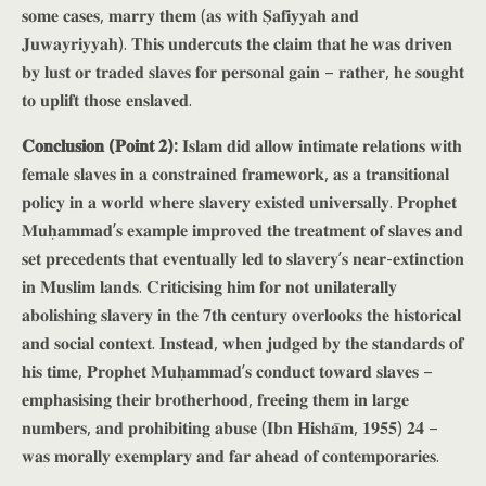
𝐬𝐨𝐦𝐞 𝐜𝐚𝐬𝐞𝐬, 𝐦𝐚𝐫𝐫𝐲 𝐭𝐡𝐞𝐦 (𝐚𝐬 𝐰𝐢𝐭𝐡 𝐒̣𝐚𝐟𝐢𝐲𝐲𝐚𝐡 𝐚𝐧𝐝
𝐉𝐮𝐰𝐚𝐲𝐫𝐢𝐲𝐲𝐚𝐡). 𝐓𝐡𝐢𝐬 𝐮𝐧𝐝𝐞𝐫𝐜𝐮𝐭𝐬 𝐭𝐡𝐞 𝐜𝐥𝐚𝐢𝐦 𝐭𝐡𝐚𝐭 𝐡𝐞 𝐰𝐚𝐬 𝐝𝐫𝐢𝐯𝐞𝐧
𝐛𝐲 𝐥𝐮𝐬𝐭 𝐨𝐫 𝐭𝐫𝐚𝐝𝐞𝐝 𝐬𝐥𝐚𝐯𝐞𝐬 𝐟𝐨𝐫 𝐩𝐞𝐫𝐬𝐨𝐧𝐚𝐥 𝐠𝐚𝐢𝐧 – 𝐫𝐚𝐭𝐡𝐞𝐫, 𝐡𝐞 𝐬𝐨𝐮𝐠𝐡𝐭
𝐭𝐨 𝐮𝐩𝐥𝐢𝐟𝐭 𝐭𝐡𝐨𝐬𝐞 𝐞𝐧𝐬𝐥𝐚𝐯𝐞𝐝.
𝐂𝐨𝐧𝐜𝐥𝐮𝐬𝐢𝐨𝐧 (𝐏𝐨𝐢𝐧𝐭 𝟐):
𝐈𝐬𝐥𝐚𝐦 𝐝𝐢𝐝 𝐚𝐥𝐥𝐨𝐰 𝐢𝐧𝐭𝐢𝐦𝐚𝐭𝐞 𝐫𝐞𝐥𝐚𝐭𝐢𝐨𝐧𝐬 𝐰𝐢𝐭𝐡
𝐟𝐞𝐦𝐚𝐥𝐞 𝐬𝐥𝐚𝐯𝐞𝐬 𝐢𝐧 𝐚 𝐜𝐨𝐧𝐬𝐭𝐫𝐚𝐢𝐧𝐞𝐝 𝐟𝐫𝐚𝐦𝐞𝐰𝐨𝐫𝐤, 𝐚𝐬 𝐚 𝐭𝐫𝐚𝐧𝐬𝐢𝐭𝐢𝐨𝐧𝐚𝐥
𝐩𝐨𝐥𝐢𝐜𝐲 𝐢𝐧 𝐚 𝐰𝐨𝐫𝐥𝐝 𝐰𝐡𝐞𝐫𝐞 𝐬𝐥𝐚𝐯𝐞𝐫𝐲 𝐞𝐱𝐢𝐬𝐭𝐞𝐝 𝐮𝐧𝐢𝐯𝐞𝐫𝐬𝐚𝐥𝐥𝐲. 𝐏𝐫𝐨𝐩𝐡𝐞𝐭
𝐌𝐮𝐡̣𝐚𝐦𝐦𝐚𝐝’𝐬 𝐞𝐱𝐚𝐦𝐩𝐥𝐞 𝐢𝐦𝐩𝐫𝐨𝐯𝐞𝐝 𝐭𝐡𝐞 𝐭𝐫𝐞𝐚𝐭𝐦𝐞𝐧𝐭 𝐨𝐟 𝐬𝐥𝐚𝐯𝐞𝐬 𝐚𝐧𝐝
𝐬𝐞𝐭 𝐩𝐫𝐞𝐜𝐞𝐝𝐞𝐧𝐭𝐬 𝐭𝐡𝐚𝐭 𝐞𝐯𝐞𝐧𝐭𝐮𝐚𝐥𝐥𝐲 𝐥𝐞𝐝 𝐭𝐨 𝐬𝐥𝐚𝐯𝐞𝐫𝐲’𝐬 𝐧𝐞𝐚𝐫-𝐞𝐱𝐭𝐢𝐧𝐜𝐭𝐢𝐨𝐧
𝐢𝐧 𝐌𝐮𝐬𝐥𝐢𝐦 𝐥𝐚𝐧𝐝𝐬. 𝐂𝐫𝐢𝐭𝐢𝐜𝐢𝐬𝐢𝐧𝐠 𝐡𝐢𝐦 𝐟𝐨𝐫 𝐧𝐨𝐭 𝐮𝐧𝐢𝐥𝐚𝐭𝐞𝐫𝐚𝐥𝐥𝐲
𝐚𝐛𝐨𝐥𝐢𝐬𝐡𝐢𝐧𝐠 𝐬𝐥𝐚𝐯𝐞𝐫𝐲 𝐢𝐧 𝐭𝐡𝐞 𝟕𝐭𝐡 𝐜𝐞𝐧𝐭𝐮𝐫𝐲 𝐨𝐯𝐞𝐫𝐥𝐨𝐨𝐤𝐬 𝐭𝐡𝐞 𝐡𝐢𝐬𝐭𝐨𝐫𝐢𝐜𝐚𝐥
𝐚𝐧𝐝 𝐬𝐨𝐜𝐢𝐚𝐥 𝐜𝐨𝐧𝐭𝐞𝐱𝐭. 𝐈𝐧𝐬𝐭𝐞𝐚𝐝, 𝐰𝐡𝐞𝐧 𝐣𝐮𝐝𝐠𝐞𝐝 𝐛𝐲 𝐭𝐡𝐞 𝐬𝐭𝐚𝐧𝐝𝐚𝐫𝐝𝐬 𝐨𝐟
𝐡𝐢𝐬 𝐭𝐢𝐦𝐞, 𝐏𝐫𝐨𝐩𝐡𝐞𝐭 𝐌𝐮𝐡̣𝐚𝐦𝐦𝐚𝐝’𝐬 𝐜𝐨𝐧𝐝𝐮𝐜𝐭 𝐭𝐨𝐰𝐚𝐫𝐝 𝐬𝐥𝐚𝐯𝐞𝐬 –
𝐞𝐦𝐩𝐡𝐚𝐬𝐢𝐬𝐢𝐧𝐠 𝐭𝐡𝐞𝐢𝐫 𝐛𝐫𝐨𝐭𝐡𝐞𝐫𝐡𝐨𝐨𝐝, 𝐟𝐫𝐞𝐞𝐢𝐧𝐠 𝐭𝐡𝐞𝐦 𝐢𝐧 𝐥𝐚𝐫𝐠𝐞
𝐧𝐮𝐦𝐛𝐞𝐫𝐬, 𝐚𝐧𝐝 𝐩𝐫𝐨𝐡𝐢𝐛𝐢𝐭𝐢𝐧𝐠 𝐚𝐛𝐮𝐬𝐞 (𝐈𝐛𝐧 𝐇𝐢𝐬𝐡𝐚̄𝐦, 𝟏𝟗𝟓𝟓) 𝟐𝟒 –
𝐰𝐚𝐬 𝐦𝐨𝐫𝐚𝐥𝐥𝐲 𝐞𝐱𝐞𝐦𝐩𝐥𝐚𝐫𝐲 𝐚𝐧𝐝 𝐟𝐚𝐫 𝐚𝐡𝐞𝐚𝐝 𝐨𝐟 𝐜𝐨𝐧𝐭𝐞𝐦𝐩𝐨𝐫𝐚𝐫𝐢𝐞𝐬.