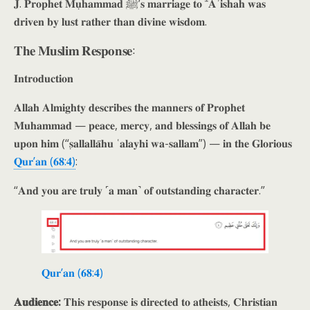
𝐉. 𝐏𝐫𝐨𝐩𝐡𝐞𝐭 𝐌𝐮𝐡̣𝐚𝐦𝐦𝐚𝐝 ﷺ’𝐬 𝐦𝐚𝐫𝐫𝐢𝐚𝐠𝐞 𝐭𝐨 ʿ𝐀̄ʾ𝐢𝐬𝐡𝐚𝐡 𝐰𝐚𝐬
𝐝𝐫𝐢𝐯𝐞𝐧 𝐛𝐲 𝐥𝐮𝐬𝐭 𝐫𝐚𝐭𝐡𝐞𝐫 𝐭𝐡𝐚𝐧 𝐝𝐢𝐯𝐢𝐧𝐞 𝐰𝐢𝐬𝐝𝐨𝐦.
𝐓𝐡𝐞 𝐌𝐮𝐬𝐥𝐢𝐦 𝐑𝐞𝐬𝐩𝐨𝐧𝐬𝐞:
𝐈𝐧𝐭𝐫𝐨𝐝𝐮𝐜𝐭𝐢𝐨𝐧
𝐀𝐥𝐥𝐚𝐡 𝐀𝐥𝐦𝐢𝐠𝐡𝐭𝐲 𝐝𝐞𝐬𝐜𝐫𝐢𝐛𝐞𝐬 𝐭𝐡𝐞 𝐦𝐚𝐧𝐧𝐞𝐫𝐬 𝐨𝐟 𝐏𝐫𝐨𝐩𝐡𝐞𝐭
𝐌𝐮𝐡𝐚𝐦𝐦𝐚𝐝 — 𝐩𝐞𝐚𝐜𝐞, 𝐦𝐞𝐫𝐜𝐲, 𝐚𝐧𝐝 𝐛𝐥𝐞𝐬𝐬𝐢𝐧𝐠𝐬 𝐨𝐟 𝐀𝐥𝐥𝐚𝐡 𝐛𝐞
𝐮𝐩𝐨𝐧 𝐡𝐢𝐦 (“𝐬̣𝐚𝐥𝐥𝐚𝐥𝐥𝐚̄𝐡𝐮 ʿ𝐚𝐥𝐚𝐲𝐡𝐢 𝐰𝐚-𝐬𝐚𝐥𝐥𝐚𝐦”) — 𝐢𝐧 𝐭𝐡𝐞 𝐆𝐥𝐨𝐫𝐢𝐨𝐮𝐬
𝐐𝐮𝐫’𝐚𝐧 (𝟔𝟖:𝟒)
:
“𝐀𝐧𝐝 𝐲𝐨𝐮 𝐚𝐫𝐞 𝐭𝐫𝐮𝐥𝐲 ˹𝐚 𝐦𝐚𝐧˺ 𝐨𝐟 𝐨𝐮𝐭𝐬𝐭𝐚𝐧𝐝𝐢𝐧𝐠 𝐜𝐡𝐚𝐫𝐚𝐜𝐭𝐞𝐫.”
𝐐𝐮𝐫’𝐚𝐧 (𝟔𝟖:𝟒)
𝐀𝐮𝐝𝐢𝐞𝐧𝐜𝐞:
𝐓𝐡𝐢𝐬 𝐫𝐞𝐬𝐩𝐨𝐧𝐬𝐞 𝐢𝐬 𝐝𝐢𝐫𝐞𝐜𝐭𝐞𝐝 𝐭𝐨 𝐚𝐭𝐡𝐞𝐢𝐬𝐭𝐬, 𝐂𝐡𝐫𝐢𝐬𝐭𝐢𝐚𝐧