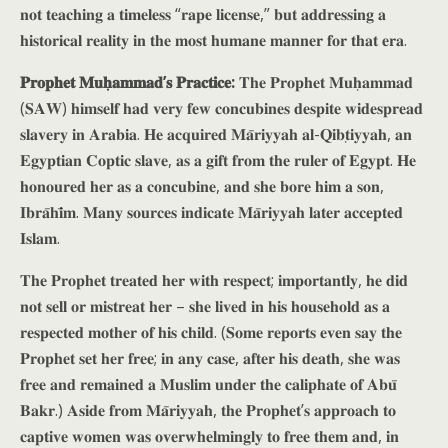
𝐧𝐨𝐭 𝐭𝐞𝐚𝐜𝐡𝐢𝐧𝐠 𝐚 𝐭𝐢𝐦𝐞𝐥𝐞𝐬𝐬 “𝐫𝐚𝐩𝐞 𝐥𝐢𝐜𝐞𝐧𝐬𝐞,” 𝐛𝐮𝐭 𝐚𝐝𝐝𝐫𝐞𝐬𝐬𝐢𝐧𝐠 𝐚
𝐡𝐢𝐬𝐭𝐨𝐫𝐢𝐜𝐚𝐥 𝐫𝐞𝐚𝐥𝐢𝐭𝐲 𝐢𝐧 𝐭𝐡𝐞 𝐦𝐨𝐬𝐭 𝐡𝐮𝐦𝐚𝐧𝐞 𝐦𝐚𝐧𝐧𝐞𝐫 𝐟𝐨𝐫 𝐭𝐡𝐚𝐭 𝐞𝐫𝐚.
𝐏𝐫𝐨𝐩𝐡𝐞𝐭
𝐌𝐮𝐡̣𝐚𝐦𝐦𝐚𝐝’𝐬 𝐏𝐫𝐚𝐜𝐭𝐢𝐜𝐞:
𝐓𝐡𝐞 𝐏𝐫𝐨𝐩𝐡𝐞𝐭 𝐌𝐮𝐡̣𝐚𝐦𝐦𝐚𝐝
(𝐒𝐀𝐖) 𝐡𝐢𝐦𝐬𝐞𝐥𝐟 𝐡𝐚𝐝 𝐯𝐞𝐫𝐲 𝐟𝐞𝐰 𝐜𝐨𝐧𝐜𝐮𝐛𝐢𝐧𝐞𝐬 𝐝𝐞𝐬𝐩𝐢𝐭𝐞 𝐰𝐢𝐝𝐞𝐬𝐩𝐫𝐞𝐚𝐝
𝐬𝐥𝐚𝐯𝐞𝐫𝐲 𝐢𝐧 𝐀𝐫𝐚𝐛𝐢𝐚. 𝐇𝐞 𝐚𝐜𝐪𝐮𝐢𝐫𝐞𝐝 𝐌𝐚̄𝐫𝐢𝐲𝐲𝐚𝐡 𝐚𝐥-𝐐𝐢𝐛𝐭̣𝐢𝐲𝐲𝐚𝐡, 𝐚𝐧
𝐄𝐠𝐲𝐩𝐭𝐢𝐚𝐧 𝐂𝐨𝐩𝐭𝐢𝐜 𝐬𝐥𝐚𝐯𝐞, 𝐚𝐬 𝐚 𝐠𝐢𝐟𝐭 𝐟𝐫𝐨𝐦 𝐭𝐡𝐞 𝐫𝐮𝐥𝐞𝐫 𝐨𝐟 𝐄𝐠𝐲𝐩𝐭. 𝐇𝐞
𝐡𝐨𝐧𝐨𝐮𝐫𝐞𝐝 𝐡𝐞𝐫 𝐚𝐬 𝐚 𝐜𝐨𝐧𝐜𝐮𝐛𝐢𝐧𝐞, 𝐚𝐧𝐝 𝐬𝐡𝐞 𝐛𝐨𝐫𝐞 𝐡𝐢𝐦 𝐚 𝐬𝐨𝐧,
𝐈𝐛𝐫𝐚̄𝐡𝐢̄𝐦. 𝐌𝐚𝐧𝐲 𝐬𝐨𝐮𝐫𝐜𝐞𝐬 𝐢𝐧𝐝𝐢𝐜𝐚𝐭𝐞 𝐌𝐚̄𝐫𝐢𝐲𝐲𝐚𝐡 𝐥𝐚𝐭𝐞𝐫 𝐚𝐜𝐜𝐞𝐩𝐭𝐞𝐝
𝐈𝐬𝐥𝐚𝐦.
𝐓𝐡𝐞 𝐏𝐫𝐨𝐩𝐡𝐞𝐭 𝐭𝐫𝐞𝐚𝐭𝐞𝐝 𝐡𝐞𝐫 𝐰𝐢𝐭𝐡 𝐫𝐞𝐬𝐩𝐞𝐜𝐭; 𝐢𝐦𝐩𝐨𝐫𝐭𝐚𝐧𝐭𝐥𝐲, 𝐡𝐞 𝐝𝐢𝐝
𝐧𝐨𝐭 𝐬𝐞𝐥𝐥 𝐨𝐫 𝐦𝐢𝐬𝐭𝐫𝐞𝐚𝐭 𝐡𝐞𝐫 – 𝐬𝐡𝐞 𝐥𝐢𝐯𝐞𝐝 𝐢𝐧 𝐡𝐢𝐬 𝐡𝐨𝐮𝐬𝐞𝐡𝐨𝐥𝐝 𝐚𝐬 𝐚
𝐫𝐞𝐬𝐩𝐞𝐜𝐭𝐞𝐝 𝐦𝐨𝐭𝐡𝐞𝐫 𝐨𝐟 𝐡𝐢𝐬 𝐜𝐡𝐢𝐥𝐝. (𝐒𝐨𝐦𝐞 𝐫𝐞𝐩𝐨𝐫𝐭𝐬 𝐞𝐯𝐞𝐧 𝐬𝐚𝐲 𝐭𝐡𝐞
𝐏𝐫𝐨𝐩𝐡𝐞𝐭 𝐬𝐞𝐭 𝐡𝐞𝐫 𝐟𝐫𝐞𝐞; 𝐢𝐧 𝐚𝐧𝐲 𝐜𝐚𝐬𝐞, 𝐚𝐟𝐭𝐞𝐫 𝐡𝐢𝐬 𝐝𝐞𝐚𝐭𝐡, 𝐬𝐡𝐞 𝐰𝐚𝐬
𝐟𝐫𝐞𝐞 𝐚𝐧𝐝 𝐫𝐞𝐦𝐚𝐢𝐧𝐞𝐝 𝐚 𝐌𝐮𝐬𝐥𝐢𝐦 𝐮𝐧𝐝𝐞𝐫 𝐭𝐡𝐞 𝐜𝐚𝐥𝐢𝐩𝐡𝐚𝐭𝐞 𝐨𝐟 𝐀𝐛𝐮̄
𝐁𝐚𝐤𝐫.) 𝐀𝐬𝐢𝐝𝐞 𝐟𝐫𝐨𝐦 𝐌𝐚̄𝐫𝐢𝐲𝐲𝐚𝐡, 𝐭𝐡𝐞 𝐏𝐫𝐨𝐩𝐡𝐞𝐭’𝐬 𝐚𝐩𝐩𝐫𝐨𝐚𝐜𝐡 𝐭𝐨
𝐜𝐚𝐩𝐭𝐢𝐯𝐞 𝐰𝐨𝐦𝐞𝐧 𝐰𝐚𝐬 𝐨𝐯𝐞𝐫𝐰𝐡𝐞𝐥𝐦𝐢𝐧𝐠𝐥𝐲 𝐭𝐨 𝐟𝐫𝐞𝐞 𝐭𝐡𝐞𝐦 𝐚𝐧𝐝, 𝐢𝐧