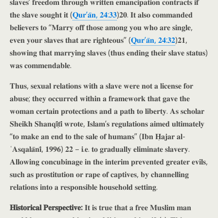
𝐬𝐥𝐚𝐯𝐞𝐬’ 𝐟𝐫𝐞𝐞𝐝𝐨𝐦 𝐭𝐡𝐫𝐨𝐮𝐠𝐡 𝐰𝐫𝐢𝐭𝐭𝐞𝐧 𝐞𝐦𝐚𝐧𝐜𝐢𝐩𝐚𝐭𝐢𝐨𝐧 𝐜𝐨𝐧𝐭𝐫𝐚𝐜𝐭𝐬 𝐢𝐟
𝐭𝐡𝐞 𝐬𝐥𝐚𝐯𝐞 𝐬𝐨𝐮𝐠𝐡𝐭 𝐢𝐭 (
𝐐𝐮𝐫’𝐚̄𝐧, 𝟐𝟒:𝟑𝟑
)𝟐𝟎. 𝐈𝐭 𝐚𝐥𝐬𝐨 𝐜𝐨𝐦𝐦𝐚𝐧𝐝𝐞𝐝
𝐛𝐞𝐥𝐢𝐞𝐯𝐞𝐫𝐬 𝐭𝐨 “𝐌𝐚𝐫𝐫𝐲 𝐨𝐟𝐟 𝐭𝐡𝐨𝐬𝐞 𝐚𝐦𝐨𝐧𝐠 𝐲𝐨𝐮 𝐰𝐡𝐨 𝐚𝐫𝐞 𝐬𝐢𝐧𝐠𝐥𝐞,
𝐞𝐯𝐞𝐧 𝐲𝐨𝐮𝐫 𝐬𝐥𝐚𝐯𝐞𝐬 𝐭𝐡𝐚𝐭 𝐚𝐫𝐞 𝐫𝐢𝐠𝐡𝐭𝐞𝐨𝐮𝐬” (
𝐐𝐮𝐫’𝐚̄𝐧, 𝟐𝟒:𝟑𝟐
)𝟐𝟏,
𝐬𝐡𝐨𝐰𝐢𝐧𝐠 𝐭𝐡𝐚𝐭 𝐦𝐚𝐫𝐫𝐲𝐢𝐧𝐠 𝐬𝐥𝐚𝐯𝐞𝐬 (𝐭𝐡𝐮𝐬 𝐞𝐧𝐝𝐢𝐧𝐠 𝐭𝐡𝐞𝐢𝐫 𝐬𝐥𝐚𝐯𝐞 𝐬𝐭𝐚𝐭𝐮𝐬)
𝐰𝐚𝐬 𝐜𝐨𝐦𝐦𝐞𝐧𝐝𝐚𝐛𝐥𝐞.
𝐓𝐡𝐮𝐬, 𝐬𝐞𝐱𝐮𝐚𝐥 𝐫𝐞𝐥𝐚𝐭𝐢𝐨𝐧𝐬 𝐰𝐢𝐭𝐡 𝐚 𝐬𝐥𝐚𝐯𝐞 𝐰𝐞𝐫𝐞 𝐧𝐨𝐭 𝐚 𝐥𝐢𝐜𝐞𝐧𝐬𝐞 𝐟𝐨𝐫
𝐚𝐛𝐮𝐬𝐞; 𝐭𝐡𝐞𝐲 𝐨𝐜𝐜𝐮𝐫𝐫𝐞𝐝 𝐰𝐢𝐭𝐡𝐢𝐧 𝐚 𝐟𝐫𝐚𝐦𝐞𝐰𝐨𝐫𝐤 𝐭𝐡𝐚𝐭 𝐠𝐚𝐯𝐞 𝐭𝐡𝐞
𝐰𝐨𝐦𝐚𝐧 𝐜𝐞𝐫𝐭𝐚𝐢𝐧 𝐩𝐫𝐨𝐭𝐞𝐜𝐭𝐢𝐨𝐧𝐬 𝐚𝐧𝐝 𝐚 𝐩𝐚𝐭𝐡 𝐭𝐨 𝐥𝐢𝐛𝐞𝐫𝐭𝐲. 𝐀𝐬 𝐬𝐜𝐡𝐨𝐥𝐚𝐫
𝐒𝐡𝐞𝐢𝐤𝐡 𝐒𝐡𝐚𝐧𝐪𝐢̄𝐭̣𝐢̄ 𝐰𝐫𝐨𝐭𝐞, 𝐈𝐬𝐥𝐚𝐦’𝐬 𝐫𝐞𝐠𝐮𝐥𝐚𝐭𝐢𝐨𝐧𝐬 𝐚𝐢𝐦𝐞𝐝 𝐮𝐥𝐭𝐢𝐦𝐚𝐭𝐞𝐥𝐲
“𝐭𝐨 𝐦𝐚𝐤𝐞 𝐚𝐧 𝐞𝐧𝐝 𝐭𝐨 𝐭𝐡𝐞 𝐬𝐚𝐥𝐞 𝐨𝐟 𝐡𝐮𝐦𝐚𝐧𝐬” (𝐈𝐛𝐧 𝐇̣𝐚𝐣𝐚𝐫 𝐚𝐥-
ʿ𝐀𝐬𝐪𝐚𝐥𝐚̄𝐧𝐢̄, 𝟏𝟗𝟗𝟔) 𝟐𝟐 – 𝐢.𝐞. 𝐭𝐨 𝐠𝐫𝐚𝐝𝐮𝐚𝐥𝐥𝐲 𝐞𝐥𝐢𝐦𝐢𝐧𝐚𝐭𝐞 𝐬𝐥𝐚𝐯𝐞𝐫𝐲.
𝐀𝐥𝐥𝐨𝐰𝐢𝐧𝐠 𝐜𝐨𝐧𝐜𝐮𝐛𝐢𝐧𝐚𝐠𝐞 𝐢𝐧 𝐭𝐡𝐞 𝐢𝐧𝐭𝐞𝐫𝐢𝐦 𝐩𝐫𝐞𝐯𝐞𝐧𝐭𝐞𝐝 𝐠𝐫𝐞𝐚𝐭𝐞𝐫 𝐞𝐯𝐢𝐥𝐬,
𝐬𝐮𝐜𝐡 𝐚𝐬 𝐩𝐫𝐨𝐬𝐭𝐢𝐭𝐮𝐭𝐢𝐨𝐧 𝐨𝐫 𝐫𝐚𝐩𝐞 𝐨𝐟 𝐜𝐚𝐩𝐭𝐢𝐯𝐞𝐬, 𝐛𝐲 𝐜𝐡𝐚𝐧𝐧𝐞𝐥𝐥𝐢𝐧𝐠
𝐫𝐞𝐥𝐚𝐭𝐢𝐨𝐧𝐬 𝐢𝐧𝐭𝐨 𝐚 𝐫𝐞𝐬𝐩𝐨𝐧𝐬𝐢𝐛𝐥𝐞 𝐡𝐨𝐮𝐬𝐞𝐡𝐨𝐥𝐝 𝐬𝐞𝐭𝐭𝐢𝐧𝐠.
𝐇𝐢𝐬𝐭𝐨𝐫𝐢𝐜𝐚𝐥 𝐏𝐞𝐫𝐬𝐩𝐞𝐜𝐭𝐢𝐯𝐞:
𝐈𝐭 𝐢𝐬 𝐭𝐫𝐮𝐞 𝐭𝐡𝐚𝐭 𝐚 𝐟𝐫𝐞𝐞 𝐌𝐮𝐬𝐥𝐢𝐦 𝐦𝐚𝐧