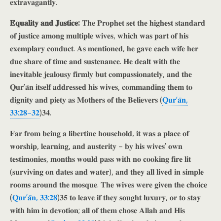
𝐞𝐱𝐭𝐫𝐚𝐯𝐚𝐠𝐚𝐧𝐭𝐥𝐲.
𝐄𝐪𝐮𝐚𝐥𝐢𝐭𝐲 𝐚𝐧𝐝 𝐉𝐮𝐬𝐭𝐢𝐜𝐞:
𝐓𝐡𝐞 𝐏𝐫𝐨𝐩𝐡𝐞𝐭 𝐬𝐞𝐭 𝐭𝐡𝐞 𝐡𝐢𝐠𝐡𝐞𝐬𝐭 𝐬𝐭𝐚𝐧𝐝𝐚𝐫𝐝
𝐨𝐟 𝐣𝐮𝐬𝐭𝐢𝐜𝐞 𝐚𝐦𝐨𝐧𝐠 𝐦𝐮𝐥𝐭𝐢𝐩𝐥𝐞 𝐰𝐢𝐯𝐞𝐬, 𝐰𝐡𝐢𝐜𝐡 𝐰𝐚𝐬 𝐩𝐚𝐫𝐭 𝐨𝐟 𝐡𝐢𝐬
𝐞𝐱𝐞𝐦𝐩𝐥𝐚𝐫𝐲 𝐜𝐨𝐧𝐝𝐮𝐜𝐭. 𝐀𝐬 𝐦𝐞𝐧𝐭𝐢𝐨𝐧𝐞𝐝, 𝐡𝐞 𝐠𝐚𝐯𝐞 𝐞𝐚𝐜𝐡 𝐰𝐢𝐟𝐞 𝐡𝐞𝐫
𝐝𝐮𝐞 𝐬𝐡𝐚𝐫𝐞 𝐨𝐟 𝐭𝐢𝐦𝐞 𝐚𝐧𝐝 𝐬𝐮𝐬𝐭𝐞𝐧𝐚𝐧𝐜𝐞. 𝐇𝐞 𝐝𝐞𝐚𝐥𝐭 𝐰𝐢𝐭𝐡 𝐭𝐡𝐞
𝐢𝐧𝐞𝐯𝐢𝐭𝐚𝐛𝐥𝐞 𝐣𝐞𝐚𝐥𝐨𝐮𝐬𝐲 𝐟𝐢𝐫𝐦𝐥𝐲 𝐛𝐮𝐭 𝐜𝐨𝐦𝐩𝐚𝐬𝐬𝐢𝐨𝐧𝐚𝐭𝐞𝐥𝐲, 𝐚𝐧𝐝 𝐭𝐡𝐞
𝐐𝐮𝐫’𝐚̄𝐧 𝐢𝐭𝐬𝐞𝐥𝐟 𝐚𝐝𝐝𝐫𝐞𝐬𝐬𝐞𝐝 𝐡𝐢𝐬 𝐰𝐢𝐯𝐞𝐬, 𝐜𝐨𝐦𝐦𝐚𝐧𝐝𝐢𝐧𝐠 𝐭𝐡𝐞𝐦 𝐭𝐨
𝐝𝐢𝐠𝐧𝐢𝐭𝐲 𝐚𝐧𝐝 𝐩𝐢𝐞𝐭𝐲 𝐚𝐬 𝐌𝐨𝐭𝐡𝐞𝐫𝐬 𝐨𝐟 𝐭𝐡𝐞 𝐁𝐞𝐥𝐢𝐞𝐯𝐞𝐫𝐬 (
𝐐𝐮𝐫’𝐚̄𝐧,
𝟑𝟑:𝟐𝟖–𝟑𝟐
)𝟑𝟒.
𝐅𝐚𝐫 𝐟𝐫𝐨𝐦 𝐛𝐞𝐢𝐧𝐠 𝐚 𝐥𝐢𝐛𝐞𝐫𝐭𝐢𝐧𝐞 𝐡𝐨𝐮𝐬𝐞𝐡𝐨𝐥𝐝, 𝐢𝐭 𝐰𝐚𝐬 𝐚 𝐩𝐥𝐚𝐜𝐞 𝐨𝐟
𝐰𝐨𝐫𝐬𝐡𝐢𝐩, 𝐥𝐞𝐚𝐫𝐧𝐢𝐧𝐠, 𝐚𝐧𝐝 𝐚𝐮𝐬𝐭𝐞𝐫𝐢𝐭𝐲 – 𝐛𝐲 𝐡𝐢𝐬 𝐰𝐢𝐯𝐞𝐬’ 𝐨𝐰𝐧
𝐭𝐞𝐬𝐭𝐢𝐦𝐨𝐧𝐢𝐞𝐬, 𝐦𝐨𝐧𝐭𝐡𝐬 𝐰𝐨𝐮𝐥𝐝 𝐩𝐚𝐬𝐬 𝐰𝐢𝐭𝐡 𝐧𝐨 𝐜𝐨𝐨𝐤𝐢𝐧𝐠 𝐟𝐢𝐫𝐞 𝐥𝐢𝐭
(𝐬𝐮𝐫𝐯𝐢𝐯𝐢𝐧𝐠 𝐨𝐧 𝐝𝐚𝐭𝐞𝐬 𝐚𝐧𝐝 𝐰𝐚𝐭𝐞𝐫), 𝐚𝐧𝐝 𝐭𝐡𝐞𝐲 𝐚𝐥𝐥 𝐥𝐢𝐯𝐞𝐝 𝐢𝐧 𝐬𝐢𝐦𝐩𝐥𝐞
𝐫𝐨𝐨𝐦𝐬 𝐚𝐫𝐨𝐮𝐧𝐝 𝐭𝐡𝐞 𝐦𝐨𝐬𝐪𝐮𝐞. 𝐓𝐡𝐞 𝐰𝐢𝐯𝐞𝐬 𝐰𝐞𝐫𝐞 𝐠𝐢𝐯𝐞𝐧 𝐭𝐡𝐞 𝐜𝐡𝐨𝐢𝐜𝐞
(
𝐐𝐮𝐫’𝐚̄𝐧, 𝟑𝟑:𝟐𝟖
)𝟑𝟓 𝐭𝐨 𝐥𝐞𝐚𝐯𝐞 𝐢𝐟 𝐭𝐡𝐞𝐲 𝐬𝐨𝐮𝐠𝐡𝐭 𝐥𝐮𝐱𝐮𝐫𝐲, 𝐨𝐫 𝐭𝐨 𝐬𝐭𝐚𝐲
𝐰𝐢𝐭𝐡 𝐡𝐢𝐦 𝐢𝐧 𝐝𝐞𝐯𝐨𝐭𝐢𝐨𝐧; 𝐚𝐥𝐥 𝐨𝐟 𝐭𝐡𝐞𝐦 𝐜𝐡𝐨𝐬𝐞 𝐀𝐥𝐥𝐚𝐡 𝐚𝐧𝐝 𝐇𝐢𝐬