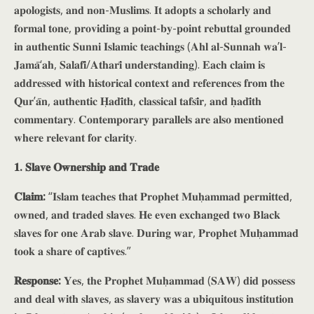
𝐚𝐩𝐨𝐥𝐨𝐠𝐢𝐬𝐭𝐬, 𝐚𝐧𝐝 𝐧𝐨𝐧-𝐌𝐮𝐬𝐥𝐢𝐦𝐬. 𝐈𝐭 𝐚𝐝𝐨𝐩𝐭𝐬 𝐚 𝐬𝐜𝐡𝐨𝐥𝐚𝐫𝐥𝐲 𝐚𝐧𝐝
𝐟𝐨𝐫𝐦𝐚𝐥 𝐭𝐨𝐧𝐞, 𝐩𝐫𝐨𝐯𝐢𝐝𝐢𝐧𝐠 𝐚 𝐩𝐨𝐢𝐧𝐭-𝐛𝐲-𝐩𝐨𝐢𝐧𝐭 𝐫𝐞𝐛𝐮𝐭𝐭𝐚𝐥 𝐠𝐫𝐨𝐮𝐧𝐝𝐞𝐝
𝐢𝐧 𝐚𝐮𝐭𝐡𝐞𝐧𝐭𝐢𝐜 𝐒𝐮𝐧𝐧𝐢 𝐈𝐬𝐥𝐚𝐦𝐢𝐜 𝐭𝐞𝐚𝐜𝐡𝐢𝐧𝐠𝐬 (𝐀𝐡𝐥 𝐚𝐥-𝐒𝐮𝐧𝐧𝐚𝐡 𝐰𝐚’𝐥-
𝐉𝐚𝐦𝐚̄‘𝐚𝐡, 𝐒𝐚𝐥𝐚𝐟𝐢̄/𝐀𝐭𝐡𝐚𝐫𝐢̄ 𝐮𝐧𝐝𝐞𝐫𝐬𝐭𝐚𝐧𝐝𝐢𝐧𝐠). 𝐄𝐚𝐜𝐡 𝐜𝐥𝐚𝐢𝐦 𝐢𝐬
𝐚𝐝𝐝𝐫𝐞𝐬𝐬𝐞𝐝 𝐰𝐢𝐭𝐡 𝐡𝐢𝐬𝐭𝐨𝐫𝐢𝐜𝐚𝐥 𝐜𝐨𝐧𝐭𝐞𝐱𝐭 𝐚𝐧𝐝 𝐫𝐞𝐟𝐞𝐫𝐞𝐧𝐜𝐞𝐬 𝐟𝐫𝐨𝐦 𝐭𝐡𝐞
𝐐𝐮𝐫’𝐚̄𝐧, 𝐚𝐮𝐭𝐡𝐞𝐧𝐭𝐢𝐜 𝐇̣𝐚𝐝𝐢̄𝐭𝐡, 𝐜𝐥𝐚𝐬𝐬𝐢𝐜𝐚𝐥 𝐭𝐚𝐟𝐬𝐢̄𝐫, 𝐚𝐧𝐝 𝐡̣𝐚𝐝𝐢̄𝐭𝐡
𝐜𝐨𝐦𝐦𝐞𝐧𝐭𝐚𝐫𝐲. 𝐂𝐨𝐧𝐭𝐞𝐦𝐩𝐨𝐫𝐚𝐫𝐲 𝐩𝐚𝐫𝐚𝐥𝐥𝐞𝐥𝐬 𝐚𝐫𝐞 𝐚𝐥𝐬𝐨 𝐦𝐞𝐧𝐭𝐢𝐨𝐧𝐞𝐝
𝐰𝐡𝐞𝐫𝐞 𝐫𝐞𝐥𝐞𝐯𝐚𝐧𝐭 𝐟𝐨𝐫 𝐜𝐥𝐚𝐫𝐢𝐭𝐲.
𝟏. 𝐒𝐥𝐚𝐯𝐞 𝐎𝐰𝐧𝐞𝐫𝐬𝐡𝐢𝐩 𝐚𝐧𝐝 𝐓𝐫𝐚𝐝𝐞
𝐂𝐥𝐚𝐢𝐦:
“𝐈𝐬𝐥𝐚𝐦 𝐭𝐞𝐚𝐜𝐡𝐞𝐬 𝐭𝐡𝐚𝐭 𝐏𝐫𝐨𝐩𝐡𝐞𝐭 𝐌𝐮𝐡̣𝐚𝐦𝐦𝐚𝐝 𝐩𝐞𝐫𝐦𝐢𝐭𝐭𝐞𝐝,
𝐨𝐰𝐧𝐞𝐝, 𝐚𝐧𝐝 𝐭𝐫𝐚𝐝𝐞𝐝 𝐬𝐥𝐚𝐯𝐞𝐬. 𝐇𝐞 𝐞𝐯𝐞𝐧 𝐞𝐱𝐜𝐡𝐚𝐧𝐠𝐞𝐝 𝐭𝐰𝐨 𝐁𝐥𝐚𝐜𝐤
𝐬𝐥𝐚𝐯𝐞𝐬 𝐟𝐨𝐫 𝐨𝐧𝐞 𝐀𝐫𝐚𝐛 𝐬𝐥𝐚𝐯𝐞. 𝐃𝐮𝐫𝐢𝐧𝐠 𝐰𝐚𝐫, 𝐏𝐫𝐨𝐩𝐡𝐞𝐭 𝐌𝐮𝐡̣𝐚𝐦𝐦𝐚𝐝
𝐭𝐨𝐨𝐤 𝐚 𝐬𝐡𝐚𝐫𝐞 𝐨𝐟 𝐜𝐚𝐩𝐭𝐢𝐯𝐞𝐬.”
𝐑𝐞𝐬𝐩𝐨𝐧𝐬𝐞:
𝐘𝐞𝐬, 𝐭𝐡𝐞 𝐏𝐫𝐨𝐩𝐡𝐞𝐭 𝐌𝐮𝐡̣𝐚𝐦𝐦𝐚𝐝 (𝐒𝐀𝐖) 𝐝𝐢𝐝 𝐩𝐨𝐬𝐬𝐞𝐬𝐬
𝐚𝐧𝐝 𝐝𝐞𝐚𝐥 𝐰𝐢𝐭𝐡 𝐬𝐥𝐚𝐯𝐞𝐬, 𝐚𝐬 𝐬𝐥𝐚𝐯𝐞𝐫𝐲 𝐰𝐚𝐬 𝐚 𝐮𝐛𝐢𝐪𝐮𝐢𝐭𝐨𝐮𝐬 𝐢𝐧𝐬𝐭𝐢𝐭𝐮𝐭𝐢𝐨𝐧