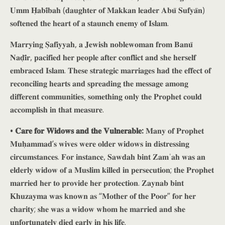
𝐔𝐦𝐦 𝐇̣𝐚𝐛𝐢̄𝐛𝐚𝐡 (𝐝𝐚𝐮𝐠𝐡𝐭𝐞𝐫 𝐨𝐟 𝐌𝐚𝐤𝐤𝐚𝐧 𝐥𝐞𝐚𝐝𝐞𝐫 𝐀𝐛𝐮̄ 𝐒𝐮𝐟𝐲𝐚̄𝐧)
𝐬𝐨𝐟𝐭𝐞𝐧𝐞𝐝 𝐭𝐡𝐞 𝐡𝐞𝐚𝐫𝐭 𝐨𝐟 𝐚 𝐬𝐭𝐚𝐮𝐧𝐜𝐡 𝐞𝐧𝐞𝐦𝐲 𝐨𝐟 𝐈𝐬𝐥𝐚𝐦.
𝐌𝐚𝐫𝐫𝐲𝐢𝐧𝐠 𝐒̣𝐚𝐟𝐢𝐲𝐲𝐚𝐡, 𝐚 𝐉𝐞𝐰𝐢𝐬𝐡 𝐧𝐨𝐛𝐥𝐞𝐰𝐨𝐦𝐚𝐧 𝐟𝐫𝐨𝐦 𝐁𝐚𝐧𝐮̄
𝐍𝐚𝐝̣𝐢̄𝐫, 𝐩𝐚𝐜𝐢𝐟𝐢𝐞𝐝 𝐡𝐞𝐫 𝐩𝐞𝐨𝐩𝐥𝐞 𝐚𝐟𝐭𝐞𝐫 𝐜𝐨𝐧𝐟𝐥𝐢𝐜𝐭 𝐚𝐧𝐝 𝐬𝐡𝐞 𝐡𝐞𝐫𝐬𝐞𝐥𝐟
𝐞𝐦𝐛𝐫𝐚𝐜𝐞𝐝 𝐈𝐬𝐥𝐚𝐦. 𝐓𝐡𝐞𝐬𝐞 𝐬𝐭𝐫𝐚𝐭𝐞𝐠𝐢𝐜 𝐦𝐚𝐫𝐫𝐢𝐚𝐠𝐞𝐬 𝐡𝐚𝐝 𝐭𝐡𝐞 𝐞𝐟𝐟𝐞𝐜𝐭 𝐨𝐟
𝐫𝐞𝐜𝐨𝐧𝐜𝐢𝐥𝐢𝐧𝐠 𝐡𝐞𝐚𝐫𝐭𝐬 𝐚𝐧𝐝 𝐬𝐩𝐫𝐞𝐚𝐝𝐢𝐧𝐠 𝐭𝐡𝐞 𝐦𝐞𝐬𝐬𝐚𝐠𝐞 𝐚𝐦𝐨𝐧𝐠
𝐝𝐢𝐟𝐟𝐞𝐫𝐞𝐧𝐭 𝐜𝐨𝐦𝐦𝐮𝐧𝐢𝐭𝐢𝐞𝐬, 𝐬𝐨𝐦𝐞𝐭𝐡𝐢𝐧𝐠 𝐨𝐧𝐥𝐲 𝐭𝐡𝐞 𝐏𝐫𝐨𝐩𝐡𝐞𝐭 𝐜𝐨𝐮𝐥𝐝
𝐚𝐜𝐜𝐨𝐦𝐩𝐥𝐢𝐬𝐡 𝐢𝐧 𝐭𝐡𝐚𝐭 𝐦𝐞𝐚𝐬𝐮𝐫𝐞.
• 𝐂𝐚𝐫𝐞 𝐟𝐨𝐫 𝐖𝐢𝐝𝐨𝐰𝐬 𝐚𝐧𝐝 𝐭𝐡𝐞 𝐕𝐮𝐥𝐧𝐞𝐫𝐚𝐛𝐥𝐞:
𝐌𝐚𝐧𝐲 𝐨𝐟 𝐏𝐫𝐨𝐩𝐡𝐞𝐭
𝐌𝐮𝐡̣𝐚𝐦𝐦𝐚𝐝’𝐬 𝐰𝐢𝐯𝐞𝐬 𝐰𝐞𝐫𝐞 𝐨𝐥𝐝𝐞𝐫 𝐰𝐢𝐝𝐨𝐰𝐬 𝐢𝐧 𝐝𝐢𝐬𝐭𝐫𝐞𝐬𝐬𝐢𝐧𝐠
𝐜𝐢𝐫𝐜𝐮𝐦𝐬𝐭𝐚𝐧𝐜𝐞𝐬. 𝐅𝐨𝐫 𝐢𝐧𝐬𝐭𝐚𝐧𝐜𝐞, 𝐒𝐚𝐰𝐝𝐚𝐡 𝐛𝐢𝐧𝐭 𝐙𝐚𝐦ʿ𝐚𝐡 𝐰𝐚𝐬 𝐚𝐧
𝐞𝐥𝐝𝐞𝐫𝐥𝐲 𝐰𝐢𝐝𝐨𝐰 𝐨𝐟 𝐚 𝐌𝐮𝐬𝐥𝐢𝐦 𝐤𝐢𝐥𝐥𝐞𝐝 𝐢𝐧 𝐩𝐞𝐫𝐬𝐞𝐜𝐮𝐭𝐢𝐨𝐧; 𝐭𝐡𝐞 𝐏𝐫𝐨𝐩𝐡𝐞𝐭
𝐦𝐚𝐫𝐫𝐢𝐞𝐝 𝐡𝐞𝐫 𝐭𝐨 𝐩𝐫𝐨𝐯𝐢𝐝𝐞 𝐡𝐞𝐫 𝐩𝐫𝐨𝐭𝐞𝐜𝐭𝐢𝐨𝐧. 𝐙𝐚𝐲𝐧𝐚𝐛 𝐛𝐢𝐧𝐭
𝐊𝐡𝐮𝐳𝐚𝐲𝐦𝐚 𝐰𝐚𝐬 𝐤𝐧𝐨𝐰𝐧 𝐚𝐬 “𝐌𝐨𝐭𝐡𝐞𝐫 𝐨𝐟 𝐭𝐡𝐞 𝐏𝐨𝐨𝐫” 𝐟𝐨𝐫 𝐡𝐞𝐫
𝐜𝐡𝐚𝐫𝐢𝐭𝐲; 𝐬𝐡𝐞 𝐰𝐚𝐬 𝐚 𝐰𝐢𝐝𝐨𝐰 𝐰𝐡𝐨𝐦 𝐡𝐞 𝐦𝐚𝐫𝐫𝐢𝐞𝐝 𝐚𝐧𝐝 𝐬𝐡𝐞
𝐮𝐧𝐟𝐨𝐫𝐭𝐮𝐧𝐚𝐭𝐞𝐥𝐲 𝐝𝐢𝐞𝐝 𝐞𝐚𝐫𝐥𝐲 𝐢𝐧 𝐡𝐢𝐬 𝐥𝐢𝐟𝐞.