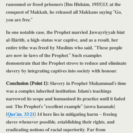
𝐫𝐚𝐧𝐬𝐨𝐦𝐞𝐝 𝐨𝐫 𝐟𝐫𝐞𝐞𝐝 𝐩𝐫𝐢𝐬𝐨𝐧𝐞𝐫𝐬 (𝐈𝐛𝐧 𝐇𝐢𝐬𝐡𝐚̄𝐦, 𝟏𝟗𝟓𝟓)𝟏𝟑; 𝐚𝐭 𝐭𝐡𝐞
𝐜𝐨𝐧𝐪𝐮𝐞𝐬𝐭 𝐨𝐟 𝐌𝐚𝐤𝐤𝐚𝐡, 𝐡𝐞 𝐫𝐞𝐥𝐞𝐚𝐬𝐞𝐝 𝐚𝐥𝐥 𝐌𝐚𝐤𝐤𝐚𝐧𝐬 𝐬𝐚𝐲𝐢𝐧𝐠 “𝐆𝐨,
𝐲𝐨𝐮 𝐚𝐫𝐞 𝐟𝐫𝐞𝐞.”
𝐈𝐧 𝐨𝐧𝐞 𝐧𝐨𝐭𝐚𝐛𝐥𝐞 𝐜𝐚𝐬𝐞, 𝐭𝐡𝐞 𝐏𝐫𝐨𝐩𝐡𝐞𝐭 𝐦𝐚𝐫𝐫𝐢𝐞𝐝 𝐉𝐮𝐰𝐚𝐲𝐫𝐢𝐲𝐲𝐚𝐡 𝐛𝐢𝐧𝐭
𝐚𝐥-𝐇̣𝐚̄𝐫𝐢𝐭𝐡, 𝐚 𝐡𝐢𝐠𝐡-𝐬𝐭𝐚𝐭𝐮𝐬 𝐰𝐚𝐫 𝐜𝐚𝐩𝐭𝐢𝐯𝐞, 𝐚𝐧𝐝 𝐚𝐬 𝐚 𝐫𝐞𝐬𝐮𝐥𝐭, 𝐡𝐞𝐫
𝐞𝐧𝐭𝐢𝐫𝐞 𝐭𝐫𝐢𝐛𝐞 𝐰𝐚𝐬 𝐟𝐫𝐞𝐞𝐝 𝐛𝐲 𝐌𝐮𝐬𝐥𝐢𝐦𝐬 𝐰𝐡𝐨 𝐬𝐚𝐢𝐝, “𝐓𝐡𝐞𝐬𝐞 𝐩𝐞𝐨𝐩𝐥𝐞
𝐚𝐫𝐞 𝐧𝐨𝐰 𝐢𝐧-𝐥𝐚𝐰𝐬 𝐨𝐟 𝐭𝐡𝐞 𝐏𝐫𝐨𝐩𝐡𝐞𝐭.” 𝐒𝐮𝐜𝐡 𝐞𝐱𝐚𝐦𝐩𝐥𝐞𝐬
𝐝𝐞𝐦𝐨𝐧𝐬𝐭𝐫𝐚𝐭𝐞 𝐭𝐡𝐚𝐭 𝐭𝐡𝐞 𝐏𝐫𝐨𝐩𝐡𝐞𝐭 𝐬𝐭𝐫𝐨𝐯𝐞 𝐭𝐨 𝐫𝐞𝐝𝐮𝐜𝐞 𝐚𝐧𝐝 𝐞𝐥𝐢𝐦𝐢𝐧𝐚𝐭𝐞
𝐬𝐥𝐚𝐯𝐞𝐫𝐲 𝐛𝐲 𝐢𝐧𝐭𝐞𝐠𝐫𝐚𝐭𝐢𝐧𝐠 𝐜𝐚𝐩𝐭𝐢𝐯𝐞𝐬 𝐢𝐧𝐭𝐨 𝐬𝐨𝐜𝐢𝐞𝐭𝐲 𝐰𝐢𝐭𝐡 𝐡𝐨𝐧𝐨𝐮𝐫.
𝐂𝐨𝐧𝐜𝐥𝐮𝐬𝐢𝐨𝐧 (𝐏𝐨𝐢𝐧𝐭 𝟏):
𝐒𝐥𝐚𝐯𝐞𝐫𝐲 𝐢𝐧 𝐏𝐫𝐨𝐩𝐡𝐞𝐭 𝐌𝐮𝐡̣𝐚𝐦𝐦𝐚𝐝’𝐬 𝐭𝐢𝐦𝐞
𝐰𝐚𝐬 𝐚 𝐜𝐨𝐦𝐩𝐥𝐞𝐱 𝐢𝐧𝐡𝐞𝐫𝐢𝐭𝐞𝐝 𝐢𝐧𝐬𝐭𝐢𝐭𝐮𝐭𝐢𝐨𝐧. 𝐈𝐬𝐥𝐚𝐦’𝐬 𝐭𝐞𝐚𝐜𝐡𝐢𝐧𝐠𝐬
𝐧𝐚𝐫𝐫𝐨𝐰𝐞𝐝 𝐢𝐭𝐬 𝐬𝐜𝐨𝐩𝐞 𝐚𝐧𝐝 𝐡𝐮𝐦𝐚𝐧𝐢𝐬𝐞𝐝 𝐢𝐭𝐬 𝐩𝐫𝐚𝐜𝐭𝐢𝐜𝐞 𝐮𝐧𝐭𝐢𝐥 𝐢𝐭 𝐟𝐚𝐝𝐞𝐝
𝐨𝐮𝐭. 𝐓𝐡𝐞 𝐏𝐫𝐨𝐩𝐡𝐞𝐭’𝐬 “𝐞𝐱𝐜𝐞𝐥𝐥𝐞𝐧𝐭 𝐞𝐱𝐚𝐦𝐩𝐥𝐞” (𝐮𝐬𝐰𝐚 𝐡̣𝐚𝐬𝐚𝐧𝐚𝐡)
(
𝐐𝐮𝐫’𝐚̄𝐧, 𝟑𝟑:𝟐𝟏
) 𝟏𝟒 𝐡𝐞𝐫𝐞 𝐥𝐢𝐞𝐬 𝐢𝐧 𝐦𝐢𝐭𝐢𝐠𝐚𝐭𝐢𝐧𝐠 𝐡𝐚𝐫𝐦 – 𝐟𝐫𝐞𝐞𝐢𝐧𝐠
𝐬𝐥𝐚𝐯𝐞𝐬 𝐰𝐡𝐞𝐧𝐞𝐯𝐞𝐫 𝐩𝐨𝐬𝐬𝐢𝐛𝐥𝐞, 𝐞𝐬𝐭𝐚𝐛𝐥𝐢𝐬𝐡𝐢𝐧𝐠 𝐭𝐡𝐞𝐢𝐫 𝐫𝐢𝐠𝐡𝐭𝐬, 𝐚𝐧𝐝
𝐞𝐫𝐚𝐝𝐢𝐜𝐚𝐭𝐢𝐧𝐠 𝐧𝐨𝐭𝐢𝐨𝐧𝐬 𝐨𝐟 𝐫𝐚𝐜𝐢𝐚𝐥 𝐬𝐮𝐩𝐞𝐫𝐢𝐨𝐫𝐢𝐭𝐲. 𝐅𝐚𝐫 𝐟𝐫𝐨𝐦