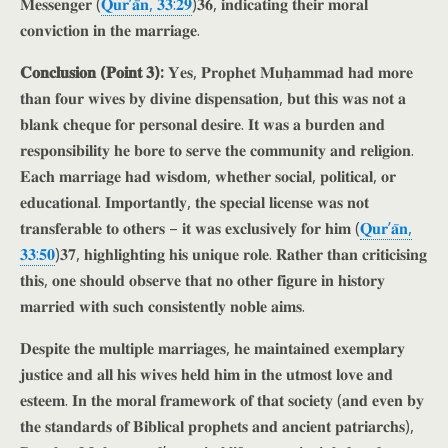
𝐌𝐞𝐬𝐬𝐞𝐧𝐠𝐞𝐫 (
𝐐𝐮𝐫’𝐚̄𝐧, 𝟑𝟑:𝟐𝟗
)𝟑𝟔, 𝐢𝐧𝐝𝐢𝐜𝐚𝐭𝐢𝐧𝐠 𝐭𝐡𝐞𝐢𝐫 𝐦𝐨𝐫𝐚𝐥
𝐜𝐨𝐧𝐯𝐢𝐜𝐭𝐢𝐨𝐧 𝐢𝐧 𝐭𝐡𝐞 𝐦𝐚𝐫𝐫𝐢𝐚𝐠𝐞.
𝐂𝐨𝐧𝐜𝐥𝐮𝐬𝐢𝐨𝐧 (𝐏𝐨𝐢𝐧𝐭 𝟑):
𝐘𝐞𝐬, 𝐏𝐫𝐨𝐩𝐡𝐞𝐭 𝐌𝐮𝐡̣𝐚𝐦𝐦𝐚𝐝 𝐡𝐚𝐝 𝐦𝐨𝐫𝐞
𝐭𝐡𝐚𝐧 𝐟𝐨𝐮𝐫 𝐰𝐢𝐯𝐞𝐬 𝐛𝐲 𝐝𝐢𝐯𝐢𝐧𝐞 𝐝𝐢𝐬𝐩𝐞𝐧𝐬𝐚𝐭𝐢𝐨𝐧, 𝐛𝐮𝐭 𝐭𝐡𝐢𝐬 𝐰𝐚𝐬 𝐧𝐨𝐭 𝐚
𝐛𝐥𝐚𝐧𝐤 𝐜𝐡𝐞𝐪𝐮𝐞 𝐟𝐨𝐫 𝐩𝐞𝐫𝐬𝐨𝐧𝐚𝐥 𝐝𝐞𝐬𝐢𝐫𝐞. 𝐈𝐭 𝐰𝐚𝐬 𝐚 𝐛𝐮𝐫𝐝𝐞𝐧 𝐚𝐧𝐝
𝐫𝐞𝐬𝐩𝐨𝐧𝐬𝐢𝐛𝐢𝐥𝐢𝐭𝐲 𝐡𝐞 𝐛𝐨𝐫𝐞 𝐭𝐨 𝐬𝐞𝐫𝐯𝐞 𝐭𝐡𝐞 𝐜𝐨𝐦𝐦𝐮𝐧𝐢𝐭𝐲 𝐚𝐧𝐝 𝐫𝐞𝐥𝐢𝐠𝐢𝐨𝐧.
𝐄𝐚𝐜𝐡 𝐦𝐚𝐫𝐫𝐢𝐚𝐠𝐞 𝐡𝐚𝐝 𝐰𝐢𝐬𝐝𝐨𝐦, 𝐰𝐡𝐞𝐭𝐡𝐞𝐫 𝐬𝐨𝐜𝐢𝐚𝐥, 𝐩𝐨𝐥𝐢𝐭𝐢𝐜𝐚𝐥, 𝐨𝐫
𝐞𝐝𝐮𝐜𝐚𝐭𝐢𝐨𝐧𝐚𝐥. 𝐈𝐦𝐩𝐨𝐫𝐭𝐚𝐧𝐭𝐥𝐲, 𝐭𝐡𝐞 𝐬𝐩𝐞𝐜𝐢𝐚𝐥 𝐥𝐢𝐜𝐞𝐧𝐬𝐞 𝐰𝐚𝐬 𝐧𝐨𝐭
𝐭𝐫𝐚𝐧𝐬𝐟𝐞𝐫𝐚𝐛𝐥𝐞 𝐭𝐨 𝐨𝐭𝐡𝐞𝐫𝐬 – 𝐢𝐭 𝐰𝐚𝐬 𝐞𝐱𝐜𝐥𝐮𝐬𝐢𝐯𝐞𝐥𝐲 𝐟𝐨𝐫 𝐡𝐢𝐦 (
𝐐𝐮𝐫’𝐚̄𝐧,
𝟑𝟑:𝟓𝟎
)𝟑𝟕, 𝐡𝐢𝐠𝐡𝐥𝐢𝐠𝐡𝐭𝐢𝐧𝐠 𝐡𝐢𝐬 𝐮𝐧𝐢𝐪𝐮𝐞 𝐫𝐨𝐥𝐞. 𝐑𝐚𝐭𝐡𝐞𝐫 𝐭𝐡𝐚𝐧 𝐜𝐫𝐢𝐭𝐢𝐜𝐢𝐬𝐢𝐧𝐠
𝐭𝐡𝐢𝐬, 𝐨𝐧𝐞 𝐬𝐡𝐨𝐮𝐥𝐝 𝐨𝐛𝐬𝐞𝐫𝐯𝐞 𝐭𝐡𝐚𝐭 𝐧𝐨 𝐨𝐭𝐡𝐞𝐫 𝐟𝐢𝐠𝐮𝐫𝐞 𝐢𝐧 𝐡𝐢𝐬𝐭𝐨𝐫𝐲
𝐦𝐚𝐫𝐫𝐢𝐞𝐝 𝐰𝐢𝐭𝐡 𝐬𝐮𝐜𝐡 𝐜𝐨𝐧𝐬𝐢𝐬𝐭𝐞𝐧𝐭𝐥𝐲 𝐧𝐨𝐛𝐥𝐞 𝐚𝐢𝐦𝐬.
𝐃𝐞𝐬𝐩𝐢𝐭𝐞 𝐭𝐡𝐞 𝐦𝐮𝐥𝐭𝐢𝐩𝐥𝐞 𝐦𝐚𝐫𝐫𝐢𝐚𝐠𝐞𝐬, 𝐡𝐞 𝐦𝐚𝐢𝐧𝐭𝐚𝐢𝐧𝐞𝐝 𝐞𝐱𝐞𝐦𝐩𝐥𝐚𝐫𝐲
𝐣𝐮𝐬𝐭𝐢𝐜𝐞 𝐚𝐧𝐝 𝐚𝐥𝐥 𝐡𝐢𝐬 𝐰𝐢𝐯𝐞𝐬 𝐡𝐞𝐥𝐝 𝐡𝐢𝐦 𝐢𝐧 𝐭𝐡𝐞 𝐮𝐭𝐦𝐨𝐬𝐭 𝐥𝐨𝐯𝐞 𝐚𝐧𝐝
𝐞𝐬𝐭𝐞𝐞𝐦. 𝐈𝐧 𝐭𝐡𝐞 𝐦𝐨𝐫𝐚𝐥 𝐟𝐫𝐚𝐦𝐞𝐰𝐨𝐫𝐤 𝐨𝐟 𝐭𝐡𝐚𝐭 𝐬𝐨𝐜𝐢𝐞𝐭𝐲 (𝐚𝐧𝐝 𝐞𝐯𝐞𝐧 𝐛𝐲
𝐭𝐡𝐞 𝐬𝐭𝐚𝐧𝐝𝐚𝐫𝐝𝐬 𝐨𝐟 𝐁𝐢𝐛𝐥𝐢𝐜𝐚𝐥 𝐩𝐫𝐨𝐩𝐡𝐞𝐭𝐬 𝐚𝐧𝐝 𝐚𝐧𝐜𝐢𝐞𝐧𝐭 𝐩𝐚𝐭𝐫𝐢𝐚𝐫𝐜𝐡𝐬),