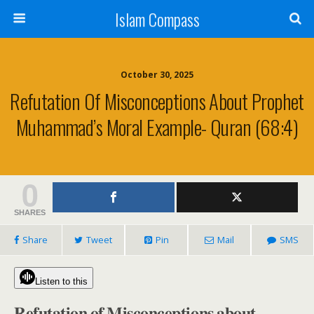
Islam Compass
October 30, 2025
Refutation Of Misconceptions About Prophet
Muhammad’s Moral Example- Quran (68:4)
0
SHARES
Share
Tweet
Pin
Mail
SMS
Listen to this
𝐑𝐞𝐟𝐮𝐭𝐚𝐭𝐢𝐨𝐧 𝐨𝐟 𝐌𝐢𝐬𝐜𝐨𝐧𝐜𝐞𝐩𝐭𝐢𝐨𝐧𝐬 𝐚𝐛𝐨𝐮𝐭