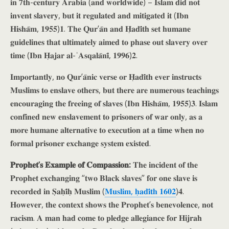
𝐢𝐧 𝟕𝐭𝐡-𝐜𝐞𝐧𝐭𝐮𝐫𝐲 𝐀𝐫𝐚𝐛𝐢𝐚 (𝐚𝐧𝐝 𝐰𝐨𝐫𝐥𝐝𝐰𝐢𝐝𝐞) – 𝐈𝐬𝐥𝐚𝐦 𝐝𝐢𝐝 𝐧𝐨𝐭
𝐢𝐧𝐯𝐞𝐧𝐭 𝐬𝐥𝐚𝐯𝐞𝐫𝐲, 𝐛𝐮𝐭 𝐢𝐭 𝐫𝐞𝐠𝐮𝐥𝐚𝐭𝐞𝐝 𝐚𝐧𝐝 𝐦𝐢𝐭𝐢𝐠𝐚𝐭𝐞𝐝 𝐢𝐭 (𝐈𝐛𝐧
𝐇𝐢𝐬𝐡𝐚̄𝐦, 𝟏𝟗𝟓𝟓)𝟏. 𝐓𝐡𝐞 𝐐𝐮𝐫’𝐚̄𝐧 𝐚𝐧𝐝 𝐇̣𝐚𝐝𝐢̄𝐭𝐡 𝐬𝐞𝐭 𝐡𝐮𝐦𝐚𝐧𝐞
𝐠𝐮𝐢𝐝𝐞𝐥𝐢𝐧𝐞𝐬 𝐭𝐡𝐚𝐭 𝐮𝐥𝐭𝐢𝐦𝐚𝐭𝐞𝐥𝐲 𝐚𝐢𝐦𝐞𝐝 𝐭𝐨 𝐩𝐡𝐚𝐬𝐞 𝐨𝐮𝐭 𝐬𝐥𝐚𝐯𝐞𝐫𝐲 𝐨𝐯𝐞𝐫
𝐭𝐢𝐦𝐞 (𝐈𝐛𝐧 𝐇̣𝐚𝐣𝐚𝐫 𝐚𝐥-ʿ𝐀𝐬𝐪𝐚𝐥𝐚̄𝐧𝐢̄, 𝟏𝟗𝟗𝟔)𝟐.
𝐈𝐦𝐩𝐨𝐫𝐭𝐚𝐧𝐭𝐥𝐲, 𝐧𝐨 𝐐𝐮𝐫’𝐚̄𝐧𝐢𝐜 𝐯𝐞𝐫𝐬𝐞 𝐨𝐫 𝐇̣𝐚𝐝𝐢̄𝐭𝐡 𝐞𝐯𝐞𝐫 𝐢𝐧𝐬𝐭𝐫𝐮𝐜𝐭𝐬
𝐌𝐮𝐬𝐥𝐢𝐦𝐬 𝐭𝐨 𝐞𝐧𝐬𝐥𝐚𝐯𝐞 𝐨𝐭𝐡𝐞𝐫𝐬, 𝐛𝐮𝐭 𝐭𝐡𝐞𝐫𝐞 𝐚𝐫𝐞 𝐧𝐮𝐦𝐞𝐫𝐨𝐮𝐬 𝐭𝐞𝐚𝐜𝐡𝐢𝐧𝐠𝐬
𝐞𝐧𝐜𝐨𝐮𝐫𝐚𝐠𝐢𝐧𝐠 𝐭𝐡𝐞 𝐟𝐫𝐞𝐞𝐢𝐧𝐠 𝐨𝐟 𝐬𝐥𝐚𝐯𝐞𝐬 (𝐈𝐛𝐧 𝐇𝐢𝐬𝐡𝐚̄𝐦, 𝟏𝟗𝟓𝟓)𝟑. 𝐈𝐬𝐥𝐚𝐦
𝐜𝐨𝐧𝐟𝐢𝐧𝐞𝐝 𝐧𝐞𝐰 𝐞𝐧𝐬𝐥𝐚𝐯𝐞𝐦𝐞𝐧𝐭 𝐭𝐨 𝐩𝐫𝐢𝐬𝐨𝐧𝐞𝐫𝐬 𝐨𝐟 𝐰𝐚𝐫 𝐨𝐧𝐥𝐲, 𝐚𝐬 𝐚
𝐦𝐨𝐫𝐞 𝐡𝐮𝐦𝐚𝐧𝐞 𝐚𝐥𝐭𝐞𝐫𝐧𝐚𝐭𝐢𝐯𝐞 𝐭𝐨 𝐞𝐱𝐞𝐜𝐮𝐭𝐢𝐨𝐧 𝐚𝐭 𝐚 𝐭𝐢𝐦𝐞 𝐰𝐡𝐞𝐧 𝐧𝐨
𝐟𝐨𝐫𝐦𝐚𝐥 𝐩𝐫𝐢𝐬𝐨𝐧𝐞𝐫 𝐞𝐱𝐜𝐡𝐚𝐧𝐠𝐞 𝐬𝐲𝐬𝐭𝐞𝐦 𝐞𝐱𝐢𝐬𝐭𝐞𝐝.
𝐏𝐫𝐨𝐩𝐡𝐞𝐭’𝐬 𝐄𝐱𝐚𝐦𝐩𝐥𝐞 𝐨𝐟 𝐂𝐨𝐦𝐩𝐚𝐬𝐬𝐢𝐨𝐧:
𝐓𝐡𝐞 𝐢𝐧𝐜𝐢𝐝𝐞𝐧𝐭 𝐨𝐟 𝐭𝐡𝐞
𝐏𝐫𝐨𝐩𝐡𝐞𝐭 𝐞𝐱𝐜𝐡𝐚𝐧𝐠𝐢𝐧𝐠 “𝐭𝐰𝐨 𝐁𝐥𝐚𝐜𝐤 𝐬𝐥𝐚𝐯𝐞𝐬” 𝐟𝐨𝐫 𝐨𝐧𝐞 𝐬𝐥𝐚𝐯𝐞 𝐢𝐬
𝐫𝐞𝐜𝐨𝐫𝐝𝐞𝐝 𝐢𝐧 𝐒̣𝐚𝐡̣𝐢̄𝐡̣ 𝐌𝐮𝐬𝐥𝐢𝐦 (
𝐌𝐮𝐬𝐥𝐢𝐦, 𝐡̣𝐚𝐝𝐢̄𝐭𝐡 𝟏𝟔𝟎𝟐
)𝟒.
𝐇𝐨𝐰𝐞𝐯𝐞𝐫, 𝐭𝐡𝐞 𝐜𝐨𝐧𝐭𝐞𝐱𝐭 𝐬𝐡𝐨𝐰𝐬 𝐭𝐡𝐞 𝐏𝐫𝐨𝐩𝐡𝐞𝐭’𝐬 𝐛𝐞𝐧𝐞𝐯𝐨𝐥𝐞𝐧𝐜𝐞, 𝐧𝐨𝐭
𝐫𝐚𝐜𝐢𝐬𝐦. 𝐀 𝐦𝐚𝐧 𝐡𝐚𝐝 𝐜𝐨𝐦𝐞 𝐭𝐨 𝐩𝐥𝐞𝐝𝐠𝐞 𝐚𝐥𝐥𝐞𝐠𝐢𝐚𝐧𝐜𝐞 𝐟𝐨𝐫 𝐇𝐢𝐣𝐫𝐚𝐡