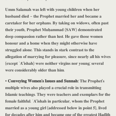
𝐔𝐦𝐦 𝐒𝐚𝐥𝐚𝐦𝐚𝐡 𝐰𝐚𝐬 𝐥𝐞𝐟𝐭 𝐰𝐢𝐭𝐡 𝐲𝐨𝐮𝐧𝐠 𝐜𝐡𝐢𝐥𝐝𝐫𝐞𝐧 𝐰𝐡𝐞𝐧 𝐡𝐞𝐫
𝐡𝐮𝐬𝐛𝐚𝐧𝐝 𝐝𝐢𝐞𝐝 – 𝐭𝐡𝐞 𝐏𝐫𝐨𝐩𝐡𝐞𝐭 𝐦𝐚𝐫𝐫𝐢𝐞𝐝 𝐡𝐞𝐫 𝐚𝐧𝐝 𝐛𝐞𝐜𝐚𝐦𝐞 𝐚
𝐜𝐚𝐫𝐞𝐭𝐚𝐤𝐞𝐫 𝐟𝐨𝐫 𝐡𝐞𝐫 𝐨𝐫𝐩𝐡𝐚𝐧𝐬. 𝐁𝐲 𝐭𝐚𝐤𝐢𝐧𝐠 𝐨𝐧 𝐰𝐢𝐝𝐨𝐰𝐬, 𝐨𝐟𝐭𝐞𝐧 𝐩𝐚𝐬𝐭
𝐭𝐡𝐞𝐢𝐫 𝐲𝐨𝐮𝐭𝐡, 𝐏𝐫𝐨𝐩𝐡𝐞𝐭 𝐌𝐮𝐡̣𝐚𝐦𝐦𝐚𝐝 (𝐒𝐀𝐖) 𝐝𝐞𝐦𝐨𝐧𝐬𝐭𝐫𝐚𝐭𝐞𝐝
𝐝𝐞𝐞𝐩 𝐜𝐨𝐦𝐩𝐚𝐬𝐬𝐢𝐨𝐧 𝐫𝐚𝐭𝐡𝐞𝐫 𝐭𝐡𝐚𝐧 𝐥𝐮𝐬𝐭. 𝐇𝐞 𝐠𝐚𝐯𝐞 𝐭𝐡𝐨𝐬𝐞 𝐰𝐨𝐦𝐞𝐧
𝐡𝐨𝐧𝐨𝐮𝐫 𝐚𝐧𝐝 𝐚 𝐡𝐨𝐦𝐞 𝐰𝐡𝐞𝐧 𝐭𝐡𝐞𝐲 𝐦𝐢𝐠𝐡𝐭 𝐨𝐭𝐡𝐞𝐫𝐰𝐢𝐬𝐞 𝐡𝐚𝐯𝐞
𝐬𝐭𝐫𝐮𝐠𝐠𝐥𝐞𝐝 𝐚𝐥𝐨𝐧𝐞. 𝐓𝐡𝐢𝐬 𝐬𝐭𝐚𝐧𝐝𝐬 𝐢𝐧 𝐬𝐭𝐚𝐫𝐤 𝐜𝐨𝐧𝐭𝐫𝐚𝐬𝐭 𝐭𝐨 𝐭𝐡𝐞
𝐚𝐥𝐥𝐞𝐠𝐚𝐭𝐢𝐨𝐧 𝐨𝐟 𝐦𝐚𝐫𝐫𝐲𝐢𝐧𝐠 𝐟𝐨𝐫 𝐩𝐥𝐞𝐚𝐬𝐮𝐫𝐞, 𝐬𝐢𝐧𝐜𝐞 𝐧𝐞𝐚𝐫𝐥𝐲 𝐚𝐥𝐥 𝐡𝐢𝐬 𝐰𝐢𝐯𝐞𝐬
(𝐞𝐱𝐜𝐞𝐩𝐭 ʿ𝐀̄’𝐢𝐬𝐡𝐚𝐡) 𝐰𝐞𝐫𝐞 𝐧𝐞𝐢𝐭𝐡𝐞𝐫 𝐯𝐢𝐫𝐠𝐢𝐧𝐬 𝐧𝐨𝐫 𝐲𝐨𝐮𝐧𝐠; 𝐬𝐞𝐯𝐞𝐫𝐚𝐥
𝐰𝐞𝐫𝐞 𝐜𝐨𝐧𝐬𝐢𝐝𝐞𝐫𝐚𝐛𝐥𝐲 𝐨𝐥𝐝𝐞𝐫 𝐭𝐡𝐚𝐧 𝐡𝐢𝐦.
• 𝐂𝐨𝐧𝐯𝐞𝐲𝐢𝐧𝐠 𝐖𝐨𝐦𝐞𝐧’𝐬 𝐈𝐬𝐬𝐮𝐞𝐬 𝐚𝐧𝐝 𝐒𝐮𝐧𝐧𝐚𝐡:
𝐓𝐡𝐞 𝐏𝐫𝐨𝐩𝐡𝐞𝐭’𝐬
𝐦𝐮𝐥𝐭𝐢𝐩𝐥𝐞 𝐰𝐢𝐯𝐞𝐬 𝐚𝐥𝐬𝐨 𝐩𝐥𝐚𝐲𝐞𝐝 𝐚 𝐜𝐫𝐮𝐜𝐢𝐚𝐥 𝐫𝐨𝐥𝐞 𝐢𝐧 𝐭𝐫𝐚𝐧𝐬𝐦𝐢𝐭𝐭𝐢𝐧𝐠
𝐈𝐬𝐥𝐚𝐦𝐢𝐜 𝐭𝐞𝐚𝐜𝐡𝐢𝐧𝐠𝐬. 𝐓𝐡𝐞𝐲 𝐰𝐞𝐫𝐞 𝐭𝐞𝐚𝐜𝐡𝐞𝐫𝐬 𝐚𝐧𝐝 𝐞𝐱𝐞𝐦𝐩𝐥𝐚𝐫𝐬 𝐟𝐨𝐫 𝐭𝐡𝐞
𝐟𝐞𝐦𝐚𝐥𝐞 𝐟𝐚𝐢𝐭𝐡𝐟𝐮𝐥. ʿ𝐀̄’𝐢𝐬𝐡𝐚𝐡 𝐢𝐧 𝐩𝐚𝐫𝐭𝐢𝐜𝐮𝐥𝐚𝐫, 𝐰𝐡𝐨𝐦 𝐭𝐡𝐞 𝐏𝐫𝐨𝐩𝐡𝐞𝐭
𝐦𝐚𝐫𝐫𝐢𝐞𝐝 𝐚𝐬 𝐚 𝐲𝐨𝐮𝐧𝐠 𝐠𝐢𝐫𝐥 (𝐚𝐝𝐝𝐫𝐞𝐬𝐬𝐞𝐝 𝐛𝐞𝐥𝐨𝐰 𝐢𝐧 𝐩𝐨𝐢𝐧𝐭 𝟓), 𝐥𝐢𝐯𝐞𝐝
𝐟𝐨𝐫 𝐝𝐞𝐜𝐚𝐝𝐞𝐬 𝐚𝐟𝐭𝐞𝐫 𝐡𝐢𝐦 𝐚𝐧𝐝 𝐛𝐞𝐜𝐚𝐦𝐞 𝐨𝐧𝐞 𝐨𝐟 𝐭𝐡𝐞 𝐠𝐫𝐞𝐚𝐭𝐞𝐬𝐭 𝐇̣𝐚𝐝𝐢̄𝐭𝐡