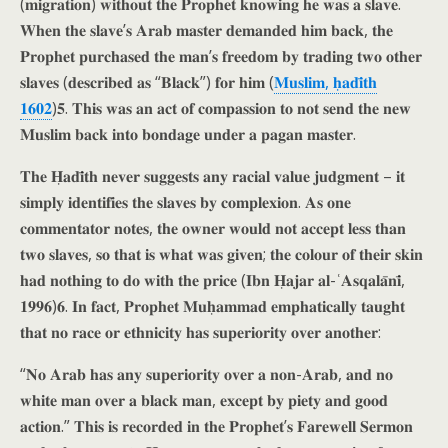
(𝐦𝐢𝐠𝐫𝐚𝐭𝐢𝐨𝐧) 𝐰𝐢𝐭𝐡𝐨𝐮𝐭 𝐭𝐡𝐞 𝐏𝐫𝐨𝐩𝐡𝐞𝐭 𝐤𝐧𝐨𝐰𝐢𝐧𝐠 𝐡𝐞 𝐰𝐚𝐬 𝐚 𝐬𝐥𝐚𝐯𝐞.
𝐖𝐡𝐞𝐧 𝐭𝐡𝐞 𝐬𝐥𝐚𝐯𝐞’𝐬 𝐀𝐫𝐚𝐛 𝐦𝐚𝐬𝐭𝐞𝐫 𝐝𝐞𝐦𝐚𝐧𝐝𝐞𝐝 𝐡𝐢𝐦 𝐛𝐚𝐜𝐤, 𝐭𝐡𝐞
𝐏𝐫𝐨𝐩𝐡𝐞𝐭 𝐩𝐮𝐫𝐜𝐡𝐚𝐬𝐞𝐝 𝐭𝐡𝐞 𝐦𝐚𝐧’𝐬 𝐟𝐫𝐞𝐞𝐝𝐨𝐦 𝐛𝐲 𝐭𝐫𝐚𝐝𝐢𝐧𝐠 𝐭𝐰𝐨 𝐨𝐭𝐡𝐞𝐫
𝐬𝐥𝐚𝐯𝐞𝐬 (𝐝𝐞𝐬𝐜𝐫𝐢𝐛𝐞𝐝 𝐚𝐬 “𝐁𝐥𝐚𝐜𝐤”) 𝐟𝐨𝐫 𝐡𝐢𝐦 (
𝐌𝐮𝐬𝐥𝐢𝐦, 𝐡̣𝐚𝐝𝐢̄𝐭𝐡
𝟏𝟔𝟎𝟐
)𝟓. 𝐓𝐡𝐢𝐬 𝐰𝐚𝐬 𝐚𝐧 𝐚𝐜𝐭 𝐨𝐟 𝐜𝐨𝐦𝐩𝐚𝐬𝐬𝐢𝐨𝐧 𝐭𝐨 𝐧𝐨𝐭 𝐬𝐞𝐧𝐝 𝐭𝐡𝐞 𝐧𝐞𝐰
𝐌𝐮𝐬𝐥𝐢𝐦 𝐛𝐚𝐜𝐤 𝐢𝐧𝐭𝐨 𝐛𝐨𝐧𝐝𝐚𝐠𝐞 𝐮𝐧𝐝𝐞𝐫 𝐚 𝐩𝐚𝐠𝐚𝐧 𝐦𝐚𝐬𝐭𝐞𝐫.
𝐓𝐡𝐞 𝐇̣𝐚𝐝𝐢̄𝐭𝐡 𝐧𝐞𝐯𝐞𝐫 𝐬𝐮𝐠𝐠𝐞𝐬𝐭𝐬 𝐚𝐧𝐲 𝐫𝐚𝐜𝐢𝐚𝐥 𝐯𝐚𝐥𝐮𝐞 𝐣𝐮𝐝𝐠𝐦𝐞𝐧𝐭 – 𝐢𝐭
𝐬𝐢𝐦𝐩𝐥𝐲 𝐢𝐝𝐞𝐧𝐭𝐢𝐟𝐢𝐞𝐬 𝐭𝐡𝐞 𝐬𝐥𝐚𝐯𝐞𝐬 𝐛𝐲 𝐜𝐨𝐦𝐩𝐥𝐞𝐱𝐢𝐨𝐧. 𝐀𝐬 𝐨𝐧𝐞
𝐜𝐨𝐦𝐦𝐞𝐧𝐭𝐚𝐭𝐨𝐫 𝐧𝐨𝐭𝐞𝐬, 𝐭𝐡𝐞 𝐨𝐰𝐧𝐞𝐫 𝐰𝐨𝐮𝐥𝐝 𝐧𝐨𝐭 𝐚𝐜𝐜𝐞𝐩𝐭 𝐥𝐞𝐬𝐬 𝐭𝐡𝐚𝐧
𝐭𝐰𝐨 𝐬𝐥𝐚𝐯𝐞𝐬, 𝐬𝐨 𝐭𝐡𝐚𝐭 𝐢𝐬 𝐰𝐡𝐚𝐭 𝐰𝐚𝐬 𝐠𝐢𝐯𝐞𝐧; 𝐭𝐡𝐞 𝐜𝐨𝐥𝐨𝐮𝐫 𝐨𝐟 𝐭𝐡𝐞𝐢𝐫 𝐬𝐤𝐢𝐧
𝐡𝐚𝐝 𝐧𝐨𝐭𝐡𝐢𝐧𝐠 𝐭𝐨 𝐝𝐨 𝐰𝐢𝐭𝐡 𝐭𝐡𝐞 𝐩𝐫𝐢𝐜𝐞 (𝐈𝐛𝐧 𝐇̣𝐚𝐣𝐚𝐫 𝐚𝐥-ʿ𝐀𝐬𝐪𝐚𝐥𝐚̄𝐧𝐢̄,
𝟏𝟗𝟗𝟔)𝟔. 𝐈𝐧 𝐟𝐚𝐜𝐭, 𝐏𝐫𝐨𝐩𝐡𝐞𝐭 𝐌𝐮𝐡̣𝐚𝐦𝐦𝐚𝐝 𝐞𝐦𝐩𝐡𝐚𝐭𝐢𝐜𝐚𝐥𝐥𝐲 𝐭𝐚𝐮𝐠𝐡𝐭
𝐭𝐡𝐚𝐭 𝐧𝐨 𝐫𝐚𝐜𝐞 𝐨𝐫 𝐞𝐭𝐡𝐧𝐢𝐜𝐢𝐭𝐲 𝐡𝐚𝐬 𝐬𝐮𝐩𝐞𝐫𝐢𝐨𝐫𝐢𝐭𝐲 𝐨𝐯𝐞𝐫 𝐚𝐧𝐨𝐭𝐡𝐞𝐫:
“𝐍𝐨 𝐀𝐫𝐚𝐛 𝐡𝐚𝐬 𝐚𝐧𝐲 𝐬𝐮𝐩𝐞𝐫𝐢𝐨𝐫𝐢𝐭𝐲 𝐨𝐯𝐞𝐫 𝐚 𝐧𝐨𝐧-𝐀𝐫𝐚𝐛, 𝐚𝐧𝐝 𝐧𝐨
𝐰𝐡𝐢𝐭𝐞 𝐦𝐚𝐧 𝐨𝐯𝐞𝐫 𝐚 𝐛𝐥𝐚𝐜𝐤 𝐦𝐚𝐧, 𝐞𝐱𝐜𝐞𝐩𝐭 𝐛𝐲 𝐩𝐢𝐞𝐭𝐲 𝐚𝐧𝐝 𝐠𝐨𝐨𝐝
𝐚𝐜𝐭𝐢𝐨𝐧.” 𝐓𝐡𝐢𝐬 𝐢𝐬 𝐫𝐞𝐜𝐨𝐫𝐝𝐞𝐝 𝐢𝐧 𝐭𝐡𝐞 𝐏𝐫𝐨𝐩𝐡𝐞𝐭’𝐬 𝐅𝐚𝐫𝐞𝐰𝐞𝐥𝐥 𝐒𝐞𝐫𝐦𝐨𝐧