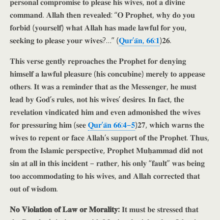
𝐩𝐞𝐫𝐬𝐨𝐧𝐚𝐥 𝐜𝐨𝐦𝐩𝐫𝐨𝐦𝐢𝐬𝐞 𝐭𝐨 𝐩𝐥𝐞𝐚𝐬𝐞 𝐡𝐢𝐬 𝐰𝐢𝐯𝐞𝐬, 𝐧𝐨𝐭 𝐚 𝐝𝐢𝐯𝐢𝐧𝐞
𝐜𝐨𝐦𝐦𝐚𝐧𝐝. 𝐀𝐥𝐥𝐚𝐡 𝐭𝐡𝐞𝐧 𝐫𝐞𝐯𝐞𝐚𝐥𝐞𝐝: “𝐎 𝐏𝐫𝐨𝐩𝐡𝐞𝐭, 𝐰𝐡𝐲 𝐝𝐨 𝐲𝐨𝐮
𝐟𝐨𝐫𝐛𝐢𝐝 (𝐲𝐨𝐮𝐫𝐬𝐞𝐥𝐟) 𝐰𝐡𝐚𝐭 𝐀𝐥𝐥𝐚𝐡 𝐡𝐚𝐬 𝐦𝐚𝐝𝐞 𝐥𝐚𝐰𝐟𝐮𝐥 𝐟𝐨𝐫 𝐲𝐨𝐮,
𝐬𝐞𝐞𝐤𝐢𝐧𝐠 𝐭𝐨 𝐩𝐥𝐞𝐚𝐬𝐞 𝐲𝐨𝐮𝐫 𝐰𝐢𝐯𝐞𝐬?…” (
𝐐𝐮𝐫’𝐚̄𝐧, 𝟔𝟔:𝟏
)𝟐𝟔.
𝐓𝐡𝐢𝐬 𝐯𝐞𝐫𝐬𝐞 𝐠𝐞𝐧𝐭𝐥𝐲 𝐫𝐞𝐩𝐫𝐨𝐚𝐜𝐡𝐞𝐬 𝐭𝐡𝐞 𝐏𝐫𝐨𝐩𝐡𝐞𝐭 𝐟𝐨𝐫 𝐝𝐞𝐧𝐲𝐢𝐧𝐠
𝐡𝐢𝐦𝐬𝐞𝐥𝐟 𝐚 𝐥𝐚𝐰𝐟𝐮𝐥 𝐩𝐥𝐞𝐚𝐬𝐮𝐫𝐞 (𝐡𝐢𝐬 𝐜𝐨𝐧𝐜𝐮𝐛𝐢𝐧𝐞) 𝐦𝐞𝐫𝐞𝐥𝐲 𝐭𝐨 𝐚𝐩𝐩𝐞𝐚𝐬𝐞
𝐨𝐭𝐡𝐞𝐫𝐬. 𝐈𝐭 𝐰𝐚𝐬 𝐚 𝐫𝐞𝐦𝐢𝐧𝐝𝐞𝐫 𝐭𝐡𝐚𝐭 𝐚𝐬 𝐭𝐡𝐞 𝐌𝐞𝐬𝐬𝐞𝐧𝐠𝐞𝐫, 𝐡𝐞 𝐦𝐮𝐬𝐭
𝐥𝐞𝐚𝐝 𝐛𝐲 𝐆𝐨𝐝’𝐬 𝐫𝐮𝐥𝐞𝐬, 𝐧𝐨𝐭 𝐡𝐢𝐬 𝐰𝐢𝐯𝐞𝐬’ 𝐝𝐞𝐬𝐢𝐫𝐞𝐬. 𝐈𝐧 𝐟𝐚𝐜𝐭, 𝐭𝐡𝐞
𝐫𝐞𝐯𝐞𝐥𝐚𝐭𝐢𝐨𝐧 𝐯𝐢𝐧𝐝𝐢𝐜𝐚𝐭𝐞𝐝 𝐡𝐢𝐦 𝐚𝐧𝐝 𝐞𝐯𝐞𝐧 𝐚𝐝𝐦𝐨𝐧𝐢𝐬𝐡𝐞𝐝 𝐭𝐡𝐞 𝐰𝐢𝐯𝐞𝐬
𝐟𝐨𝐫 𝐩𝐫𝐞𝐬𝐬𝐮𝐫𝐢𝐧𝐠 𝐡𝐢𝐦 (𝐬𝐞𝐞
𝐐𝐮𝐫’𝐚̄𝐧 𝟔𝟔:𝟒–𝟓
)𝟐𝟕, 𝐰𝐡𝐢𝐜𝐡 𝐰𝐚𝐫𝐧𝐬 𝐭𝐡𝐞
𝐰𝐢𝐯𝐞𝐬 𝐭𝐨 𝐫𝐞𝐩𝐞𝐧𝐭 𝐨𝐫 𝐟𝐚𝐜𝐞 𝐀𝐥𝐥𝐚𝐡’𝐬 𝐬𝐮𝐩𝐩𝐨𝐫𝐭 𝐨𝐟 𝐭𝐡𝐞 𝐏𝐫𝐨𝐩𝐡𝐞𝐭. 𝐓𝐡𝐮𝐬,
𝐟𝐫𝐨𝐦 𝐭𝐡𝐞 𝐈𝐬𝐥𝐚𝐦𝐢𝐜 𝐩𝐞𝐫𝐬𝐩𝐞𝐜𝐭𝐢𝐯𝐞, 𝐏𝐫𝐨𝐩𝐡𝐞𝐭 𝐌𝐮𝐡̣𝐚𝐦𝐦𝐚𝐝 𝐝𝐢𝐝 𝐧𝐨𝐭
𝐬𝐢𝐧 𝐚𝐭 𝐚𝐥𝐥 𝐢𝐧 𝐭𝐡𝐢𝐬 𝐢𝐧𝐜𝐢𝐝𝐞𝐧𝐭 – 𝐫𝐚𝐭𝐡𝐞𝐫, 𝐡𝐢𝐬 𝐨𝐧𝐥𝐲 “𝐟𝐚𝐮𝐥𝐭” 𝐰𝐚𝐬 𝐛𝐞𝐢𝐧𝐠
𝐭𝐨𝐨 𝐚𝐜𝐜𝐨𝐦𝐦𝐨𝐝𝐚𝐭𝐢𝐧𝐠 𝐭𝐨 𝐡𝐢𝐬 𝐰𝐢𝐯𝐞𝐬, 𝐚𝐧𝐝 𝐀𝐥𝐥𝐚𝐡 𝐜𝐨𝐫𝐫𝐞𝐜𝐭𝐞𝐝 𝐭𝐡𝐚𝐭
𝐨𝐮𝐭 𝐨𝐟 𝐰𝐢𝐬𝐝𝐨𝐦.
𝐍𝐨 𝐕𝐢𝐨𝐥𝐚𝐭𝐢𝐨𝐧 𝐨𝐟 𝐋𝐚𝐰 𝐨𝐫 𝐌𝐨𝐫𝐚𝐥𝐢𝐭𝐲:
𝐈𝐭 𝐦𝐮𝐬𝐭 𝐛𝐞 𝐬𝐭𝐫𝐞𝐬𝐬𝐞𝐝 𝐭𝐡𝐚𝐭