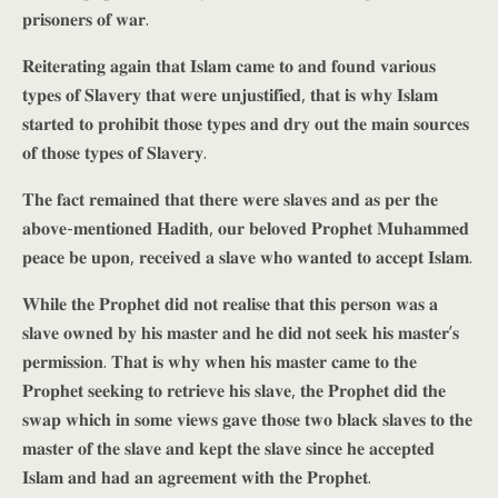
𝐩𝐫𝐢𝐬𝐨𝐧𝐞𝐫𝐬 𝐨𝐟 𝐰𝐚𝐫.
𝐑𝐞𝐢𝐭𝐞𝐫𝐚𝐭𝐢𝐧𝐠 𝐚𝐠𝐚𝐢𝐧 𝐭𝐡𝐚𝐭 𝐈𝐬𝐥𝐚𝐦 𝐜𝐚𝐦𝐞 𝐭𝐨 𝐚𝐧𝐝 𝐟𝐨𝐮𝐧𝐝 𝐯𝐚𝐫𝐢𝐨𝐮𝐬
𝐭𝐲𝐩𝐞𝐬 𝐨𝐟 𝐒𝐥𝐚𝐯𝐞𝐫𝐲 𝐭𝐡𝐚𝐭 𝐰𝐞𝐫𝐞 𝐮𝐧𝐣𝐮𝐬𝐭𝐢𝐟𝐢𝐞𝐝, 𝐭𝐡𝐚𝐭 𝐢𝐬 𝐰𝐡𝐲 𝐈𝐬𝐥𝐚𝐦
𝐬𝐭𝐚𝐫𝐭𝐞𝐝 𝐭𝐨 𝐩𝐫𝐨𝐡𝐢𝐛𝐢𝐭 𝐭𝐡𝐨𝐬𝐞 𝐭𝐲𝐩𝐞𝐬 𝐚𝐧𝐝 𝐝𝐫𝐲 𝐨𝐮𝐭 𝐭𝐡𝐞 𝐦𝐚𝐢𝐧 𝐬𝐨𝐮𝐫𝐜𝐞𝐬
𝐨𝐟 𝐭𝐡𝐨𝐬𝐞 𝐭𝐲𝐩𝐞𝐬 𝐨𝐟 𝐒𝐥𝐚𝐯𝐞𝐫𝐲.
𝐓𝐡𝐞 𝐟𝐚𝐜𝐭 𝐫𝐞𝐦𝐚𝐢𝐧𝐞𝐝 𝐭𝐡𝐚𝐭 𝐭𝐡𝐞𝐫𝐞 𝐰𝐞𝐫𝐞 𝐬𝐥𝐚𝐯𝐞𝐬 𝐚𝐧𝐝 𝐚𝐬 𝐩𝐞𝐫 𝐭𝐡𝐞
𝐚𝐛𝐨𝐯𝐞-𝐦𝐞𝐧𝐭𝐢𝐨𝐧𝐞𝐝 𝐇𝐚𝐝𝐢𝐭𝐡, 𝐨𝐮𝐫 𝐛𝐞𝐥𝐨𝐯𝐞𝐝 𝐏𝐫𝐨𝐩𝐡𝐞𝐭 𝐌𝐮𝐡𝐚𝐦𝐦𝐞𝐝
𝐩𝐞𝐚𝐜𝐞 𝐛𝐞 𝐮𝐩𝐨𝐧, 𝐫𝐞𝐜𝐞𝐢𝐯𝐞𝐝 𝐚 𝐬𝐥𝐚𝐯𝐞 𝐰𝐡𝐨 𝐰𝐚𝐧𝐭𝐞𝐝 𝐭𝐨 𝐚𝐜𝐜𝐞𝐩𝐭 𝐈𝐬𝐥𝐚𝐦.
𝐖𝐡𝐢𝐥𝐞 𝐭𝐡𝐞 𝐏𝐫𝐨𝐩𝐡𝐞𝐭 𝐝𝐢𝐝 𝐧𝐨𝐭 𝐫𝐞𝐚𝐥𝐢𝐬𝐞 𝐭𝐡𝐚𝐭 𝐭𝐡𝐢𝐬 𝐩𝐞𝐫𝐬𝐨𝐧 𝐰𝐚𝐬 𝐚
𝐬𝐥𝐚𝐯𝐞 𝐨𝐰𝐧𝐞𝐝 𝐛𝐲 𝐡𝐢𝐬 𝐦𝐚𝐬𝐭𝐞𝐫 𝐚𝐧𝐝 𝐡𝐞 𝐝𝐢𝐝 𝐧𝐨𝐭 𝐬𝐞𝐞𝐤 𝐡𝐢𝐬 𝐦𝐚𝐬𝐭𝐞𝐫’𝐬
𝐩𝐞𝐫𝐦𝐢𝐬𝐬𝐢𝐨𝐧. 𝐓𝐡𝐚𝐭 𝐢𝐬 𝐰𝐡𝐲 𝐰𝐡𝐞𝐧 𝐡𝐢𝐬 𝐦𝐚𝐬𝐭𝐞𝐫 𝐜𝐚𝐦𝐞 𝐭𝐨 𝐭𝐡𝐞
𝐏𝐫𝐨𝐩𝐡𝐞𝐭 𝐬𝐞𝐞𝐤𝐢𝐧𝐠 𝐭𝐨 𝐫𝐞𝐭𝐫𝐢𝐞𝐯𝐞 𝐡𝐢𝐬 𝐬𝐥𝐚𝐯𝐞, 𝐭𝐡𝐞 𝐏𝐫𝐨𝐩𝐡𝐞𝐭 𝐝𝐢𝐝 𝐭𝐡𝐞
𝐬𝐰𝐚𝐩 𝐰𝐡𝐢𝐜𝐡 𝐢𝐧 𝐬𝐨𝐦𝐞 𝐯𝐢𝐞𝐰𝐬 𝐠𝐚𝐯𝐞 𝐭𝐡𝐨𝐬𝐞 𝐭𝐰𝐨 𝐛𝐥𝐚𝐜𝐤 𝐬𝐥𝐚𝐯𝐞𝐬 𝐭𝐨 𝐭𝐡𝐞
𝐦𝐚𝐬𝐭𝐞𝐫 𝐨𝐟 𝐭𝐡𝐞 𝐬𝐥𝐚𝐯𝐞 𝐚𝐧𝐝 𝐤𝐞𝐩𝐭 𝐭𝐡𝐞 𝐬𝐥𝐚𝐯𝐞 𝐬𝐢𝐧𝐜𝐞 𝐡𝐞 𝐚𝐜𝐜𝐞𝐩𝐭𝐞𝐝
𝐈𝐬𝐥𝐚𝐦 𝐚𝐧𝐝 𝐡𝐚𝐝 𝐚𝐧 𝐚𝐠𝐫𝐞𝐞𝐦𝐞𝐧𝐭 𝐰𝐢𝐭𝐡 𝐭𝐡𝐞 𝐏𝐫𝐨𝐩𝐡𝐞𝐭.