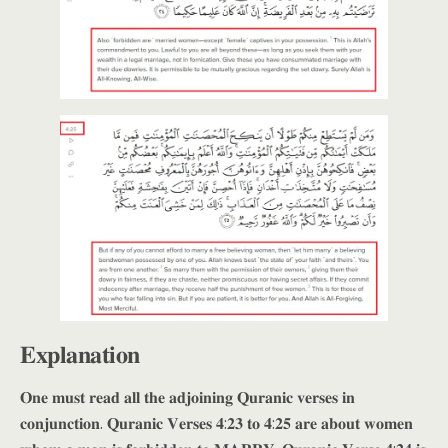
𝐄𝐱𝐩𝐥𝐚𝐧𝐚𝐭𝐢𝐨𝐧
𝐎𝐧𝐞 𝐦𝐮𝐬𝐭 𝐫𝐞𝐚𝐝 𝐚𝐥𝐥 𝐭𝐡𝐞 𝐚𝐝𝐣𝐨𝐢𝐧𝐢𝐧𝐠 𝐐𝐮𝐫𝐚𝐧𝐢𝐜 𝐯𝐞𝐫𝐬𝐞𝐬 𝐢𝐧
𝐜𝐨𝐧𝐣𝐮𝐧𝐜𝐭𝐢𝐨𝐧. 𝐐𝐮𝐫𝐚𝐧𝐢𝐜 𝐕𝐞𝐫𝐬𝐞𝐬 𝟒:𝟐𝟑 𝐭𝐨 𝟒:𝟐𝟓 𝐚𝐫𝐞 𝐚𝐛𝐨𝐮𝐭 𝐰𝐨𝐦𝐞𝐧