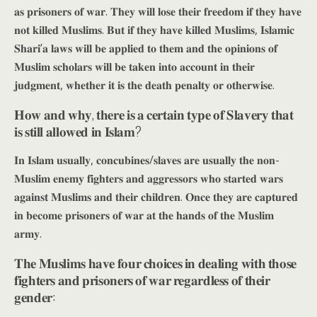
𝐚𝐬 𝐩𝐫𝐢𝐬𝐨𝐧𝐞𝐫𝐬 𝐨𝐟 𝐰𝐚𝐫. 𝐓𝐡𝐞𝐲 𝐰𝐢𝐥𝐥 𝐥𝐨𝐬𝐞 𝐭𝐡𝐞𝐢𝐫 𝐟𝐫𝐞𝐞𝐝𝐨𝐦 𝐢𝐟 𝐭𝐡𝐞𝐲 𝐡𝐚𝐯𝐞
𝐧𝐨𝐭 𝐤𝐢𝐥𝐥𝐞𝐝 𝐌𝐮𝐬𝐥𝐢𝐦𝐬. 𝐁𝐮𝐭 𝐢𝐟 𝐭𝐡𝐞𝐲 𝐡𝐚𝐯𝐞 𝐤𝐢𝐥𝐥𝐞𝐝 𝐌𝐮𝐬𝐥𝐢𝐦𝐬, 𝐈𝐬𝐥𝐚𝐦𝐢𝐜
𝐒𝐡𝐚𝐫𝐢’𝐚 𝐥𝐚𝐰𝐬 𝐰𝐢𝐥𝐥 𝐛𝐞 𝐚𝐩𝐩𝐥𝐢𝐞𝐝 𝐭𝐨 𝐭𝐡𝐞𝐦 𝐚𝐧𝐝 𝐭𝐡𝐞 𝐨𝐩𝐢𝐧𝐢𝐨𝐧𝐬 𝐨𝐟
𝐌𝐮𝐬𝐥𝐢𝐦 𝐬𝐜𝐡𝐨𝐥𝐚𝐫𝐬 𝐰𝐢𝐥𝐥 𝐛𝐞 𝐭𝐚𝐤𝐞𝐧 𝐢𝐧𝐭𝐨 𝐚𝐜𝐜𝐨𝐮𝐧𝐭 𝐢𝐧 𝐭𝐡𝐞𝐢𝐫
𝐣𝐮𝐝𝐠𝐦𝐞𝐧𝐭, 𝐰𝐡𝐞𝐭𝐡𝐞𝐫 𝐢𝐭 𝐢𝐬 𝐭𝐡𝐞 𝐝𝐞𝐚𝐭𝐡 𝐩𝐞𝐧𝐚𝐥𝐭𝐲 𝐨𝐫 𝐨𝐭𝐡𝐞𝐫𝐰𝐢𝐬𝐞.
𝐇𝐨𝐰 𝐚𝐧𝐝 𝐰𝐡𝐲, 𝐭𝐡𝐞𝐫𝐞 𝐢𝐬 𝐚 𝐜𝐞𝐫𝐭𝐚𝐢𝐧 𝐭𝐲𝐩𝐞 𝐨𝐟 𝐒𝐥𝐚𝐯𝐞𝐫𝐲 𝐭𝐡𝐚𝐭
𝐢𝐬 𝐬𝐭𝐢𝐥𝐥 𝐚𝐥𝐥𝐨𝐰𝐞𝐝 𝐢𝐧 𝐈𝐬𝐥𝐚𝐦?
𝐈𝐧 𝐈𝐬𝐥𝐚𝐦 𝐮𝐬𝐮𝐚𝐥𝐥𝐲, 𝐜𝐨𝐧𝐜𝐮𝐛𝐢𝐧𝐞𝐬/𝐬𝐥𝐚𝐯𝐞𝐬 𝐚𝐫𝐞 𝐮𝐬𝐮𝐚𝐥𝐥𝐲 𝐭𝐡𝐞 𝐧𝐨𝐧-
𝐌𝐮𝐬𝐥𝐢𝐦 𝐞𝐧𝐞𝐦𝐲 𝐟𝐢𝐠𝐡𝐭𝐞𝐫𝐬 𝐚𝐧𝐝 𝐚𝐠𝐠𝐫𝐞𝐬𝐬𝐨𝐫𝐬 𝐰𝐡𝐨 𝐬𝐭𝐚𝐫𝐭𝐞𝐝 𝐰𝐚𝐫𝐬
𝐚𝐠𝐚𝐢𝐧𝐬𝐭 𝐌𝐮𝐬𝐥𝐢𝐦𝐬 𝐚𝐧𝐝 𝐭𝐡𝐞𝐢𝐫 𝐜𝐡𝐢𝐥𝐝𝐫𝐞𝐧. 𝐎𝐧𝐜𝐞 𝐭𝐡𝐞𝐲 𝐚𝐫𝐞 𝐜𝐚𝐩𝐭𝐮𝐫𝐞𝐝
𝐢𝐧 𝐛𝐞𝐜𝐨𝐦𝐞 𝐩𝐫𝐢𝐬𝐨𝐧𝐞𝐫𝐬 𝐨𝐟 𝐰𝐚𝐫 𝐚𝐭 𝐭𝐡𝐞 𝐡𝐚𝐧𝐝𝐬 𝐨𝐟 𝐭𝐡𝐞 𝐌𝐮𝐬𝐥𝐢𝐦
𝐚𝐫𝐦𝐲.
𝐓𝐡𝐞 𝐌𝐮𝐬𝐥𝐢𝐦𝐬 𝐡𝐚𝐯𝐞 𝐟𝐨𝐮𝐫 𝐜𝐡𝐨𝐢𝐜𝐞𝐬 𝐢𝐧 𝐝𝐞𝐚𝐥𝐢𝐧𝐠 𝐰𝐢𝐭𝐡 𝐭𝐡𝐨𝐬𝐞
𝐟𝐢𝐠𝐡𝐭𝐞𝐫𝐬 𝐚𝐧𝐝 𝐩𝐫𝐢𝐬𝐨𝐧𝐞𝐫𝐬 𝐨𝐟 𝐰𝐚𝐫 𝐫𝐞𝐠𝐚𝐫𝐝𝐥𝐞𝐬𝐬 𝐨𝐟 𝐭𝐡𝐞𝐢𝐫
𝐠𝐞𝐧𝐝𝐞𝐫: