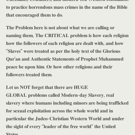
𝐭𝐨 𝐩𝐫𝐚𝐜𝐭𝐢𝐜𝐞 𝐡𝐨𝐫𝐫𝐞𝐧𝐝𝐨𝐮𝐬 𝐦𝐚𝐬𝐬 𝐜𝐫𝐢𝐦𝐞𝐬 𝐢𝐧 𝐭𝐡𝐞 𝐧𝐚𝐦𝐞 𝐨𝐟 𝐭𝐡𝐞 𝐁𝐢𝐛𝐥𝐞
𝐭𝐡𝐚𝐭 𝐞𝐧𝐜𝐨𝐮𝐫𝐚𝐠𝐞𝐝 𝐭𝐡𝐞𝐦 𝐭𝐨 𝐝𝐨.
𝐓𝐡𝐞 𝐏𝐫𝐨𝐛𝐥𝐞𝐦 𝐡𝐞𝐫𝐞 𝐢𝐬 𝐧𝐨𝐭 𝐚𝐛𝐨𝐮𝐭 𝐰𝐡𝐚𝐭 𝐰𝐞 𝐚𝐫𝐞 𝐜𝐚𝐥𝐥𝐢𝐧𝐠 𝐨𝐫
𝐧𝐚𝐦𝐢𝐧𝐠 𝐭𝐡𝐞𝐦, 𝐓𝐡𝐞 𝐂𝐑𝐈𝐓𝐈𝐂𝐀𝐋 𝐩𝐫𝐨𝐛𝐥𝐞𝐦 𝐢𝐬 𝐡𝐨𝐰 𝐞𝐚𝐜𝐡 𝐫𝐞𝐥𝐢𝐠𝐢𝐨𝐧
𝐡𝐨𝐰 𝐭𝐡𝐞 𝐟𝐨𝐥𝐥𝐨𝐰𝐞𝐫𝐬 𝐨𝐟 𝐞𝐚𝐜𝐡 𝐫𝐞𝐥𝐢𝐠𝐢𝐨𝐧 𝐚𝐫𝐞 𝐝𝐞𝐚𝐥𝐭 𝐰𝐢𝐭𝐡, 𝐚𝐧𝐝 𝐡𝐨𝐰
“𝐒𝐥𝐚𝐯𝐞𝐬” 𝐰𝐞𝐫𝐞 𝐭𝐫𝐞𝐚𝐭𝐞𝐝 𝐚𝐬 𝐩𝐞𝐫 𝐭𝐡𝐞 𝐡𝐨𝐥𝐲 𝐭𝐞𝐱𝐭 𝐨𝐟 𝐭𝐡𝐞 𝐆𝐥𝐨𝐫𝐢𝐨𝐮𝐬
𝐐𝐮𝐫’𝐚𝐧 𝐚𝐧𝐝 𝐀𝐮𝐭𝐡𝐞𝐧𝐭𝐢𝐜 𝐒𝐭𝐚𝐭𝐞𝐦𝐞𝐧𝐭𝐬 𝐨𝐟 𝐏𝐫𝐨𝐩𝐡𝐞𝐭 𝐌𝐮𝐡𝐚𝐦𝐦𝐞𝐝
𝐩𝐞𝐚𝐜𝐞 𝐛𝐞 𝐮𝐩𝐨𝐧 𝐡𝐢𝐦. 𝐎𝐫 𝐡𝐨𝐰 𝐨𝐭𝐡𝐞𝐫 𝐫𝐞𝐥𝐢𝐠𝐢𝐨𝐧𝐬 𝐚𝐧𝐝 𝐭𝐡𝐞𝐢𝐫
𝐟𝐨𝐥𝐥𝐨𝐰𝐞𝐫𝐬 𝐭𝐫𝐞𝐚𝐭𝐞𝐝 𝐭𝐡𝐞𝐦.
𝐋𝐞𝐭 𝐮𝐬 𝐍𝐎𝐓 𝐟𝐨𝐫𝐠𝐞𝐭 𝐭𝐡𝐚𝐭 𝐭𝐡𝐞𝐫𝐞 𝐚𝐫𝐞 𝐇𝐔𝐆𝐄
𝐆𝐋𝐎𝐁𝐀𝐋 𝐩𝐫𝐨𝐛𝐥𝐞𝐦𝐬 𝐜𝐚𝐥𝐥𝐞𝐝 𝐌𝐨𝐝𝐞𝐫𝐧-𝐝𝐚𝐲 𝐒𝐥𝐚𝐯𝐞𝐫𝐲, 𝐫𝐞𝐚𝐥
𝐬𝐥𝐚𝐯𝐞𝐫𝐲 𝐰𝐡𝐞𝐫𝐞 𝐡𝐮𝐦𝐚𝐧𝐬 𝐢𝐧𝐜𝐥𝐮𝐝𝐢𝐧𝐠 𝐦𝐢𝐧𝐨𝐫𝐬 𝐚𝐫𝐞 𝐛𝐞𝐢𝐧𝐠 𝐭𝐫𝐚𝐟𝐟𝐢𝐜𝐤𝐞𝐝
𝐟𝐨𝐫 𝐬𝐞𝐱𝐮𝐚𝐥 𝐞𝐱𝐩𝐥𝐨𝐢𝐭𝐚𝐭𝐢𝐨𝐧 𝐚𝐜𝐫𝐨𝐬𝐬 𝐭𝐡𝐞 𝐰𝐡𝐨𝐥𝐞 𝐰𝐨𝐫𝐥𝐝 𝐚𝐧𝐝 𝐢𝐧
𝐩𝐚𝐫𝐭𝐢𝐜𝐮𝐥𝐚𝐫 𝐭𝐡𝐞 𝐉𝐮𝐝𝐞𝐨-𝐂𝐡𝐫𝐢𝐬𝐭𝐢𝐚𝐧 𝐖𝐞𝐬𝐭𝐞𝐫𝐧 𝐖𝐨𝐫𝐥𝐝 𝐚𝐧𝐝 𝐮𝐧𝐝𝐞𝐫
𝐭𝐡𝐞 𝐬𝐢𝐠𝐡𝐭 𝐨𝐟 𝐞𝐯𝐞𝐫𝐲 “𝐥𝐞𝐚𝐝𝐞𝐫 𝐨𝐟 𝐭𝐡𝐞 𝐟𝐫𝐞𝐞 𝐰𝐨𝐫𝐥𝐝” 𝐭𝐡𝐞 𝐔𝐧𝐢𝐭𝐞𝐝
𝐒𝐭𝐚𝐭𝐞𝐬.