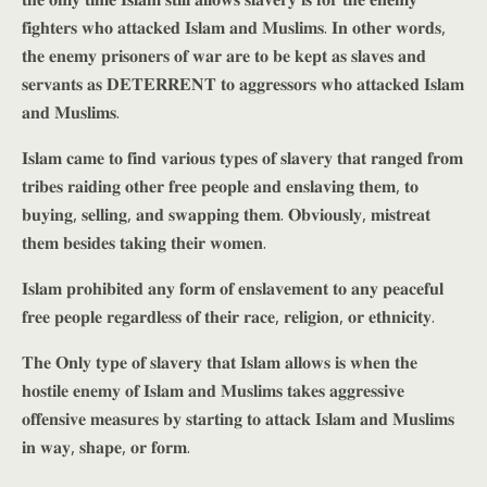
𝐟𝐢𝐠𝐡𝐭𝐞𝐫𝐬 𝐰𝐡𝐨 𝐚𝐭𝐭𝐚𝐜𝐤𝐞𝐝 𝐈𝐬𝐥𝐚𝐦 𝐚𝐧𝐝 𝐌𝐮𝐬𝐥𝐢𝐦𝐬. 𝐈𝐧 𝐨𝐭𝐡𝐞𝐫 𝐰𝐨𝐫𝐝𝐬,
𝐭𝐡𝐞 𝐞𝐧𝐞𝐦𝐲 𝐩𝐫𝐢𝐬𝐨𝐧𝐞𝐫𝐬 𝐨𝐟 𝐰𝐚𝐫 𝐚𝐫𝐞 𝐭𝐨 𝐛𝐞 𝐤𝐞𝐩𝐭 𝐚𝐬 𝐬𝐥𝐚𝐯𝐞𝐬 𝐚𝐧𝐝
𝐬𝐞𝐫𝐯𝐚𝐧𝐭𝐬 𝐚𝐬 𝐃𝐄𝐓𝐄𝐑𝐑𝐄𝐍𝐓 𝐭𝐨 𝐚𝐠𝐠𝐫𝐞𝐬𝐬𝐨𝐫𝐬 𝐰𝐡𝐨 𝐚𝐭𝐭𝐚𝐜𝐤𝐞𝐝 𝐈𝐬𝐥𝐚𝐦
𝐚𝐧𝐝 𝐌𝐮𝐬𝐥𝐢𝐦𝐬.
𝐈𝐬𝐥𝐚𝐦 𝐜𝐚𝐦𝐞 𝐭𝐨 𝐟𝐢𝐧𝐝 𝐯𝐚𝐫𝐢𝐨𝐮𝐬 𝐭𝐲𝐩𝐞𝐬 𝐨𝐟 𝐬𝐥𝐚𝐯𝐞𝐫𝐲 𝐭𝐡𝐚𝐭 𝐫𝐚𝐧𝐠𝐞𝐝 𝐟𝐫𝐨𝐦
𝐭𝐫𝐢𝐛𝐞𝐬 𝐫𝐚𝐢𝐝𝐢𝐧𝐠 𝐨𝐭𝐡𝐞𝐫 𝐟𝐫𝐞𝐞 𝐩𝐞𝐨𝐩𝐥𝐞 𝐚𝐧𝐝 𝐞𝐧𝐬𝐥𝐚𝐯𝐢𝐧𝐠 𝐭𝐡𝐞𝐦, 𝐭𝐨
𝐛𝐮𝐲𝐢𝐧𝐠, 𝐬𝐞𝐥𝐥𝐢𝐧𝐠, 𝐚𝐧𝐝 𝐬𝐰𝐚𝐩𝐩𝐢𝐧𝐠 𝐭𝐡𝐞𝐦. 𝐎𝐛𝐯𝐢𝐨𝐮𝐬𝐥𝐲, 𝐦𝐢𝐬𝐭𝐫𝐞𝐚𝐭
𝐭𝐡𝐞𝐦 𝐛𝐞𝐬𝐢𝐝𝐞𝐬 𝐭𝐚𝐤𝐢𝐧𝐠 𝐭𝐡𝐞𝐢𝐫 𝐰𝐨𝐦𝐞𝐧.
𝐈𝐬𝐥𝐚𝐦 𝐩𝐫𝐨𝐡𝐢𝐛𝐢𝐭𝐞𝐝 𝐚𝐧𝐲 𝐟𝐨𝐫𝐦 𝐨𝐟 𝐞𝐧𝐬𝐥𝐚𝐯𝐞𝐦𝐞𝐧𝐭 𝐭𝐨 𝐚𝐧𝐲 𝐩𝐞𝐚𝐜𝐞𝐟𝐮𝐥
𝐟𝐫𝐞𝐞 𝐩𝐞𝐨𝐩𝐥𝐞 𝐫𝐞𝐠𝐚𝐫𝐝𝐥𝐞𝐬𝐬 𝐨𝐟 𝐭𝐡𝐞𝐢𝐫 𝐫𝐚𝐜𝐞, 𝐫𝐞𝐥𝐢𝐠𝐢𝐨𝐧, 𝐨𝐫 𝐞𝐭𝐡𝐧𝐢𝐜𝐢𝐭𝐲.
𝐓𝐡𝐞 𝐎𝐧𝐥𝐲 𝐭𝐲𝐩𝐞 𝐨𝐟 𝐬𝐥𝐚𝐯𝐞𝐫𝐲 𝐭𝐡𝐚𝐭 𝐈𝐬𝐥𝐚𝐦 𝐚𝐥𝐥𝐨𝐰𝐬 𝐢𝐬 𝐰𝐡𝐞𝐧 𝐭𝐡𝐞
𝐡𝐨𝐬𝐭𝐢𝐥𝐞 𝐞𝐧𝐞𝐦𝐲 𝐨𝐟 𝐈𝐬𝐥𝐚𝐦 𝐚𝐧𝐝 𝐌𝐮𝐬𝐥𝐢𝐦𝐬 𝐭𝐚𝐤𝐞𝐬 𝐚𝐠𝐠𝐫𝐞𝐬𝐬𝐢𝐯𝐞
𝐨𝐟𝐟𝐞𝐧𝐬𝐢𝐯𝐞 𝐦𝐞𝐚𝐬𝐮𝐫𝐞𝐬 𝐛𝐲 𝐬𝐭𝐚𝐫𝐭𝐢𝐧𝐠 𝐭𝐨 𝐚𝐭𝐭𝐚𝐜𝐤 𝐈𝐬𝐥𝐚𝐦 𝐚𝐧𝐝 𝐌𝐮𝐬𝐥𝐢𝐦𝐬
𝐢𝐧 𝐰𝐚𝐲, 𝐬𝐡𝐚𝐩𝐞, 𝐨𝐫 𝐟𝐨𝐫𝐦.