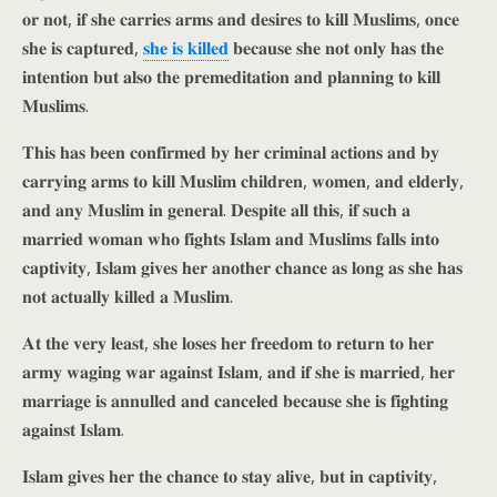
𝐨𝐫 𝐧𝐨𝐭, 𝐢𝐟 𝐬𝐡𝐞 𝐜𝐚𝐫𝐫𝐢𝐞𝐬 𝐚𝐫𝐦𝐬 𝐚𝐧𝐝 𝐝𝐞𝐬𝐢𝐫𝐞𝐬 𝐭𝐨 𝐤𝐢𝐥𝐥 𝐌𝐮𝐬𝐥𝐢𝐦𝐬, 𝐨𝐧𝐜𝐞
𝐬𝐡𝐞 𝐢𝐬 𝐜𝐚𝐩𝐭𝐮𝐫𝐞𝐝,
𝐬𝐡𝐞 𝐢𝐬 𝐤𝐢𝐥𝐥𝐞𝐝
𝐛𝐞𝐜𝐚𝐮𝐬𝐞 𝐬𝐡𝐞 𝐧𝐨𝐭 𝐨𝐧𝐥𝐲 𝐡𝐚𝐬 𝐭𝐡𝐞
𝐢𝐧𝐭𝐞𝐧𝐭𝐢𝐨𝐧 𝐛𝐮𝐭 𝐚𝐥𝐬𝐨 𝐭𝐡𝐞 𝐩𝐫𝐞𝐦𝐞𝐝𝐢𝐭𝐚𝐭𝐢𝐨𝐧 𝐚𝐧𝐝 𝐩𝐥𝐚𝐧𝐧𝐢𝐧𝐠 𝐭𝐨 𝐤𝐢𝐥𝐥
𝐌𝐮𝐬𝐥𝐢𝐦𝐬.
𝐓𝐡𝐢𝐬 𝐡𝐚𝐬 𝐛𝐞𝐞𝐧 𝐜𝐨𝐧𝐟𝐢𝐫𝐦𝐞𝐝 𝐛𝐲 𝐡𝐞𝐫 𝐜𝐫𝐢𝐦𝐢𝐧𝐚𝐥 𝐚𝐜𝐭𝐢𝐨𝐧𝐬 𝐚𝐧𝐝 𝐛𝐲
𝐜𝐚𝐫𝐫𝐲𝐢𝐧𝐠 𝐚𝐫𝐦𝐬 𝐭𝐨 𝐤𝐢𝐥𝐥 𝐌𝐮𝐬𝐥𝐢𝐦 𝐜𝐡𝐢𝐥𝐝𝐫𝐞𝐧, 𝐰𝐨𝐦𝐞𝐧, 𝐚𝐧𝐝 𝐞𝐥𝐝𝐞𝐫𝐥𝐲,
𝐚𝐧𝐝 𝐚𝐧𝐲 𝐌𝐮𝐬𝐥𝐢𝐦 𝐢𝐧 𝐠𝐞𝐧𝐞𝐫𝐚𝐥. 𝐃𝐞𝐬𝐩𝐢𝐭𝐞 𝐚𝐥𝐥 𝐭𝐡𝐢𝐬, 𝐢𝐟 𝐬𝐮𝐜𝐡 𝐚
𝐦𝐚𝐫𝐫𝐢𝐞𝐝 𝐰𝐨𝐦𝐚𝐧 𝐰𝐡𝐨 𝐟𝐢𝐠𝐡𝐭𝐬 𝐈𝐬𝐥𝐚𝐦 𝐚𝐧𝐝 𝐌𝐮𝐬𝐥𝐢𝐦𝐬 𝐟𝐚𝐥𝐥𝐬 𝐢𝐧𝐭𝐨
𝐜𝐚𝐩𝐭𝐢𝐯𝐢𝐭𝐲, 𝐈𝐬𝐥𝐚𝐦 𝐠𝐢𝐯𝐞𝐬 𝐡𝐞𝐫 𝐚𝐧𝐨𝐭𝐡𝐞𝐫 𝐜𝐡𝐚𝐧𝐜𝐞 𝐚𝐬 𝐥𝐨𝐧𝐠 𝐚𝐬 𝐬𝐡𝐞 𝐡𝐚𝐬
𝐧𝐨𝐭 𝐚𝐜𝐭𝐮𝐚𝐥𝐥𝐲 𝐤𝐢𝐥𝐥𝐞𝐝 𝐚 𝐌𝐮𝐬𝐥𝐢𝐦.
𝐀𝐭 𝐭𝐡𝐞 𝐯𝐞𝐫𝐲 𝐥𝐞𝐚𝐬𝐭, 𝐬𝐡𝐞 𝐥𝐨𝐬𝐞𝐬 𝐡𝐞𝐫 𝐟𝐫𝐞𝐞𝐝𝐨𝐦 𝐭𝐨 𝐫𝐞𝐭𝐮𝐫𝐧 𝐭𝐨 𝐡𝐞𝐫
𝐚𝐫𝐦𝐲 𝐰𝐚𝐠𝐢𝐧𝐠 𝐰𝐚𝐫 𝐚𝐠𝐚𝐢𝐧𝐬𝐭 𝐈𝐬𝐥𝐚𝐦, 𝐚𝐧𝐝 𝐢𝐟 𝐬𝐡𝐞 𝐢𝐬 𝐦𝐚𝐫𝐫𝐢𝐞𝐝, 𝐡𝐞𝐫
𝐦𝐚𝐫𝐫𝐢𝐚𝐠𝐞 𝐢𝐬 𝐚𝐧𝐧𝐮𝐥𝐥𝐞𝐝 𝐚𝐧𝐝 𝐜𝐚𝐧𝐜𝐞𝐥𝐞𝐝 𝐛𝐞𝐜𝐚𝐮𝐬𝐞 𝐬𝐡𝐞 𝐢𝐬 𝐟𝐢𝐠𝐡𝐭𝐢𝐧𝐠
𝐚𝐠𝐚𝐢𝐧𝐬𝐭 𝐈𝐬𝐥𝐚𝐦.
𝐈𝐬𝐥𝐚𝐦 𝐠𝐢𝐯𝐞𝐬 𝐡𝐞𝐫 𝐭𝐡𝐞 𝐜𝐡𝐚𝐧𝐜𝐞 𝐭𝐨 𝐬𝐭𝐚𝐲 𝐚𝐥𝐢𝐯𝐞, 𝐛𝐮𝐭 𝐢𝐧 𝐜𝐚𝐩𝐭𝐢𝐯𝐢𝐭𝐲,