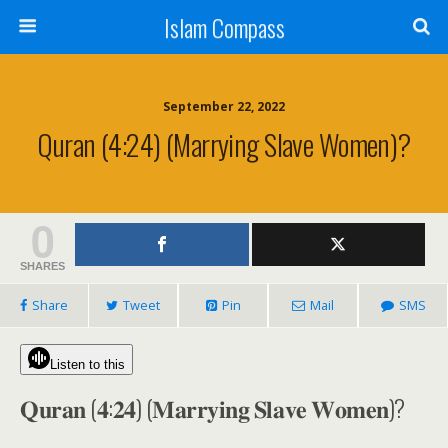
Islam Compass
September 22, 2022
Quran (4:24) (Marrying Slave Women)?
0
SHARES
Share
Tweet
Pin
Mail
SMS
Listen to this
𝐐𝐮𝐫𝐚𝐧 (𝟒:𝟐𝟒) (𝐌𝐚𝐫𝐫𝐲𝐢𝐧𝐠 𝐒𝐥𝐚𝐯𝐞 𝐖𝐨𝐦𝐞𝐧)?