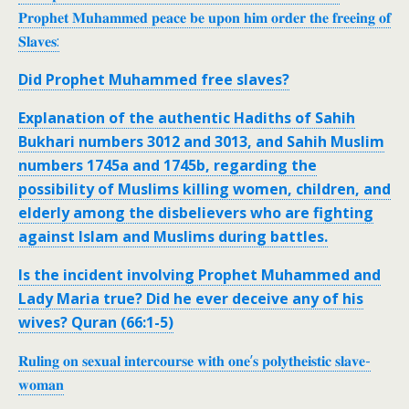
𝐏𝐫𝐨𝐩𝐡𝐞𝐭 𝐌𝐮𝐡𝐚𝐦𝐦𝐞𝐝 𝐩𝐞𝐚𝐜𝐞 𝐛𝐞 𝐮𝐩𝐨𝐧 𝐡𝐢𝐦 𝐨𝐫𝐝𝐞𝐫 𝐭𝐡𝐞 𝐟𝐫𝐞𝐞𝐢𝐧𝐠 𝐨𝐟
𝐒𝐥𝐚𝐯𝐞𝐬:
Did Prophet Muhammed free slaves?
Explanation of the authentic Hadiths of Sahih
Bukhari numbers 3012 and 3013, and Sahih Muslim
numbers 1745a and 1745b, regarding the
possibility of Muslims killing women, children, and
elderly among the disbelievers who are fighting
against Islam and Muslims during battles.
Is the incident involving Prophet Muhammed and
Lady Maria true? Did he ever deceive any of his
wives? Quran (66:1-5)
𝐑𝐮𝐥𝐢𝐧𝐠 𝐨𝐧 𝐬𝐞𝐱𝐮𝐚𝐥 𝐢𝐧𝐭𝐞𝐫𝐜𝐨𝐮𝐫𝐬𝐞 𝐰𝐢𝐭𝐡 𝐨𝐧𝐞’𝐬 𝐩𝐨𝐥𝐲𝐭𝐡𝐞𝐢𝐬𝐭𝐢𝐜 𝐬𝐥𝐚𝐯𝐞-
𝐰𝐨𝐦𝐚𝐧