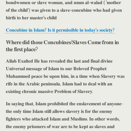
𝐛𝐨𝐧𝐝𝐰𝐨𝐦𝐞𝐧 𝐨𝐫 𝐬𝐥𝐚𝐯𝐞 𝐰𝐨𝐦𝐚𝐧, 𝐚𝐧𝐝 𝐮𝐦𝐦 𝐚𝐥-𝐰𝐚𝐥𝐚𝐝 ( ’𝐦𝐨𝐭𝐡𝐞𝐫
𝐨𝐟 𝐭𝐡𝐞 𝐜𝐡𝐢𝐥𝐝’) 𝐰𝐚𝐬 𝐠𝐢𝐯𝐞𝐧 𝐭𝐨 𝐚 𝐬𝐥𝐚𝐯𝐞-𝐜𝐨𝐧𝐜𝐮𝐛𝐢𝐧𝐞 𝐰𝐡𝐨 𝐡𝐚𝐝 𝐠𝐢𝐯𝐞𝐧
𝐛𝐢𝐫𝐭𝐡 𝐭𝐨 𝐡𝐞𝐫 𝐦𝐚𝐬𝐭𝐞𝐫’𝐬 𝐜𝐡𝐢𝐥𝐝
𝐂𝐨𝐧𝐜𝐮𝐛𝐢𝐧𝐞 𝐢𝐧 𝐈𝐬𝐥𝐚𝐦? 𝐈𝐬 𝐢𝐭 𝐩𝐞𝐫𝐦𝐢𝐬𝐬𝐢𝐛𝐥𝐞 𝐢𝐧 𝐭𝐨𝐝𝐚𝐲’𝐬 𝐬𝐨𝐜𝐢𝐞𝐭𝐲?
𝐖𝐡𝐞𝐫𝐞 𝐝𝐢𝐝 𝐭𝐡𝐨𝐬𝐞 𝐂𝐨𝐧𝐜𝐮𝐛𝐢𝐧𝐞𝐬/𝐒𝐥𝐚𝐯𝐞𝐬 𝐂𝐨𝐦𝐞 𝐟𝐫𝐨𝐦 𝐢𝐧
𝐭𝐡𝐞 𝐟𝐢𝐫𝐬𝐭 𝐩𝐥𝐚𝐜𝐞?
𝐀𝐥𝐥𝐚𝐡 𝐄𝐱𝐚𝐥𝐭𝐞𝐝 𝐇𝐞 𝐡𝐚𝐬 𝐫𝐞𝐯𝐞𝐚𝐥𝐞𝐝 𝐭𝐡𝐞 𝐥𝐚𝐬𝐭 𝐚𝐧𝐝 𝐟𝐢𝐧𝐚𝐥 𝐝𝐢𝐯𝐢𝐧𝐞
𝐔𝐧𝐢𝐯𝐞𝐫𝐬𝐚𝐥 𝐦𝐞𝐬𝐬𝐚𝐠𝐞 𝐨𝐟 𝐈𝐬𝐥𝐚𝐦 𝐭𝐨 𝐨𝐮𝐫 𝐁𝐞𝐥𝐨𝐯𝐞𝐝 𝐏𝐫𝐨𝐩𝐡𝐞𝐭
𝐌𝐮𝐡𝐚𝐦𝐦𝐞𝐝 𝐩𝐞𝐚𝐜𝐞 𝐛𝐞 𝐮𝐩𝐨𝐧 𝐡𝐢𝐦, 𝐢𝐧 𝐚 𝐭𝐢𝐦𝐞 𝐰𝐡𝐞𝐧 𝐒𝐥𝐚𝐯𝐞𝐫𝐲 𝐰𝐚𝐬
𝐫𝐢𝐟𝐞 𝐢𝐧 𝐭𝐡𝐞 𝐀𝐫𝐚𝐛𝐢𝐜 𝐩𝐞𝐧𝐢𝐧𝐬𝐮𝐥𝐚, 𝐈𝐬𝐥𝐚𝐦 𝐡𝐚𝐝 𝐭𝐨 𝐝𝐞𝐚𝐥 𝐰𝐢𝐭𝐡 𝐚𝐧
𝐞𝐱𝐢𝐬𝐭𝐢𝐧𝐠 𝐜𝐡𝐫𝐨𝐧𝐢𝐜 𝐦𝐚𝐬𝐬𝐢𝐯𝐞 𝐏𝐫𝐨𝐛𝐥𝐞𝐦 𝐨𝐟 𝐒𝐥𝐚𝐯𝐞𝐫𝐲.
𝐈𝐧 𝐬𝐚𝐲𝐢𝐧𝐠 𝐭𝐡𝐚𝐭, 𝐈𝐬𝐥𝐚𝐦 𝐩𝐫𝐨𝐡𝐢𝐛𝐢𝐭𝐞𝐝 𝐭𝐡𝐞 𝐞𝐧𝐬𝐥𝐚𝐯𝐞𝐦𝐞𝐧𝐭 𝐨𝐟 𝐚𝐧𝐲𝐨𝐧𝐞-
𝐭𝐡𝐞 𝐨𝐧𝐥𝐲 𝐭𝐢𝐦𝐞 𝐈𝐬𝐥𝐚𝐦 𝐬𝐭𝐢𝐥𝐥 𝐚𝐥𝐥𝐨𝐰𝐬 𝐬𝐥𝐚𝐯𝐞𝐫𝐲 𝐢𝐬 𝐟𝐨𝐫 𝐭𝐡𝐞 𝐞𝐧𝐞𝐦𝐲
𝐟𝐢𝐠𝐡𝐭𝐞𝐫𝐬 𝐰𝐡𝐨 𝐚𝐭𝐭𝐚𝐜𝐤𝐞𝐝 𝐈𝐬𝐥𝐚𝐦 𝐚𝐧𝐝 𝐌𝐮𝐬𝐥𝐢𝐦𝐬. 𝐈𝐧 𝐨𝐭𝐡𝐞𝐫 𝐰𝐨𝐫𝐝𝐬,
𝐭𝐡𝐞 𝐞𝐧𝐞𝐦𝐲 𝐩𝐫𝐢𝐬𝐨𝐧𝐞𝐫𝐬 𝐨𝐟 𝐰𝐚𝐫 𝐚𝐫𝐞 𝐭𝐨 𝐛𝐞 𝐤𝐞𝐩𝐭 𝐚𝐬 𝐬𝐥𝐚𝐯𝐞𝐬 𝐚𝐧𝐝