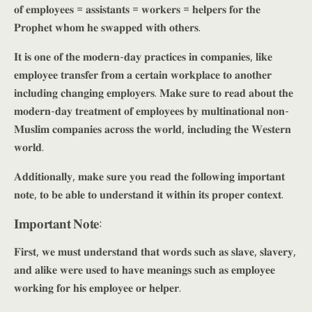
𝐨𝐟 𝐞𝐦𝐩𝐥𝐨𝐲𝐞𝐞𝐬 = 𝐚𝐬𝐬𝐢𝐬𝐭𝐚𝐧𝐭𝐬 = 𝐰𝐨𝐫𝐤𝐞𝐫𝐬 = 𝐡𝐞𝐥𝐩𝐞𝐫𝐬 𝐟𝐨𝐫 𝐭𝐡𝐞
𝐏𝐫𝐨𝐩𝐡𝐞𝐭 𝐰𝐡𝐨𝐦 𝐡𝐞 𝐬𝐰𝐚𝐩𝐩𝐞𝐝 𝐰𝐢𝐭𝐡 𝐨𝐭𝐡𝐞𝐫𝐬.
𝐈𝐭 𝐢𝐬 𝐨𝐧𝐞 𝐨𝐟 𝐭𝐡𝐞 𝐦𝐨𝐝𝐞𝐫𝐧-𝐝𝐚𝐲 𝐩𝐫𝐚𝐜𝐭𝐢𝐜𝐞𝐬 𝐢𝐧 𝐜𝐨𝐦𝐩𝐚𝐧𝐢𝐞𝐬, 𝐥𝐢𝐤𝐞
𝐞𝐦𝐩𝐥𝐨𝐲𝐞𝐞 𝐭𝐫𝐚𝐧𝐬𝐟𝐞𝐫 𝐟𝐫𝐨𝐦 𝐚 𝐜𝐞𝐫𝐭𝐚𝐢𝐧 𝐰𝐨𝐫𝐤𝐩𝐥𝐚𝐜𝐞 𝐭𝐨 𝐚𝐧𝐨𝐭𝐡𝐞𝐫
𝐢𝐧𝐜𝐥𝐮𝐝𝐢𝐧𝐠 𝐜𝐡𝐚𝐧𝐠𝐢𝐧𝐠 𝐞𝐦𝐩𝐥𝐨𝐲𝐞𝐫𝐬. 𝐌𝐚𝐤𝐞 𝐬𝐮𝐫𝐞 𝐭𝐨 𝐫𝐞𝐚𝐝 𝐚𝐛𝐨𝐮𝐭 𝐭𝐡𝐞
𝐦𝐨𝐝𝐞𝐫𝐧-𝐝𝐚𝐲 𝐭𝐫𝐞𝐚𝐭𝐦𝐞𝐧𝐭 𝐨𝐟 𝐞𝐦𝐩𝐥𝐨𝐲𝐞𝐞𝐬 𝐛𝐲 𝐦𝐮𝐥𝐭𝐢𝐧𝐚𝐭𝐢𝐨𝐧𝐚𝐥 𝐧𝐨𝐧-
𝐌𝐮𝐬𝐥𝐢𝐦 𝐜𝐨𝐦𝐩𝐚𝐧𝐢𝐞𝐬 𝐚𝐜𝐫𝐨𝐬𝐬 𝐭𝐡𝐞 𝐰𝐨𝐫𝐥𝐝, 𝐢𝐧𝐜𝐥𝐮𝐝𝐢𝐧𝐠 𝐭𝐡𝐞 𝐖𝐞𝐬𝐭𝐞𝐫𝐧
𝐰𝐨𝐫𝐥𝐝.
𝐀𝐝𝐝𝐢𝐭𝐢𝐨𝐧𝐚𝐥𝐥𝐲, 𝐦𝐚𝐤𝐞 𝐬𝐮𝐫𝐞 𝐲𝐨𝐮 𝐫𝐞𝐚𝐝 𝐭𝐡𝐞 𝐟𝐨𝐥𝐥𝐨𝐰𝐢𝐧𝐠 𝐢𝐦𝐩𝐨𝐫𝐭𝐚𝐧𝐭
𝐧𝐨𝐭𝐞, 𝐭𝐨 𝐛𝐞 𝐚𝐛𝐥𝐞 𝐭𝐨 𝐮𝐧𝐝𝐞𝐫𝐬𝐭𝐚𝐧𝐝 𝐢𝐭 𝐰𝐢𝐭𝐡𝐢𝐧 𝐢𝐭𝐬 𝐩𝐫𝐨𝐩𝐞𝐫 𝐜𝐨𝐧𝐭𝐞𝐱𝐭.
𝐈𝐦𝐩𝐨𝐫𝐭𝐚𝐧𝐭 𝐍𝐨𝐭𝐞:
𝐅𝐢𝐫𝐬𝐭, 𝐰𝐞 𝐦𝐮𝐬𝐭 𝐮𝐧𝐝𝐞𝐫𝐬𝐭𝐚𝐧𝐝 𝐭𝐡𝐚𝐭 𝐰𝐨𝐫𝐝𝐬 𝐬𝐮𝐜𝐡 𝐚𝐬 𝐬𝐥𝐚𝐯𝐞, 𝐬𝐥𝐚𝐯𝐞𝐫𝐲,
𝐚𝐧𝐝 𝐚𝐥𝐢𝐤𝐞 𝐰𝐞𝐫𝐞 𝐮𝐬𝐞𝐝 𝐭𝐨 𝐡𝐚𝐯𝐞 𝐦𝐞𝐚𝐧𝐢𝐧𝐠𝐬 𝐬𝐮𝐜𝐡 𝐚𝐬 𝐞𝐦𝐩𝐥𝐨𝐲𝐞𝐞
𝐰𝐨𝐫𝐤𝐢𝐧𝐠 𝐟𝐨𝐫 𝐡𝐢𝐬 𝐞𝐦𝐩𝐥𝐨𝐲𝐞𝐞 𝐨𝐫 𝐡𝐞𝐥𝐩𝐞𝐫.