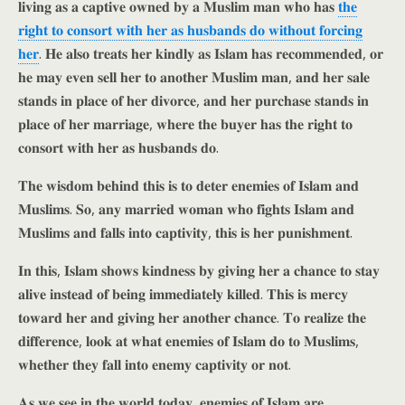
𝐥𝐢𝐯𝐢𝐧𝐠 𝐚𝐬 𝐚 𝐜𝐚𝐩𝐭𝐢𝐯𝐞 𝐨𝐰𝐧𝐞𝐝 𝐛𝐲 𝐚 𝐌𝐮𝐬𝐥𝐢𝐦 𝐦𝐚𝐧 𝐰𝐡𝐨 𝐡𝐚𝐬
𝐭𝐡𝐞
𝐫𝐢𝐠𝐡𝐭 𝐭𝐨 𝐜𝐨𝐧𝐬𝐨𝐫𝐭 𝐰𝐢𝐭𝐡 𝐡𝐞𝐫 𝐚𝐬 𝐡𝐮𝐬𝐛𝐚𝐧𝐝𝐬 𝐝𝐨 𝐰𝐢𝐭𝐡𝐨𝐮𝐭 𝐟𝐨𝐫𝐜𝐢𝐧𝐠
𝐡𝐞𝐫
. 𝐇𝐞 𝐚𝐥𝐬𝐨 𝐭𝐫𝐞𝐚𝐭𝐬 𝐡𝐞𝐫 𝐤𝐢𝐧𝐝𝐥𝐲 𝐚𝐬 𝐈𝐬𝐥𝐚𝐦 𝐡𝐚𝐬 𝐫𝐞𝐜𝐨𝐦𝐦𝐞𝐧𝐝𝐞𝐝, 𝐨𝐫
𝐡𝐞 𝐦𝐚𝐲 𝐞𝐯𝐞𝐧 𝐬𝐞𝐥𝐥 𝐡𝐞𝐫 𝐭𝐨 𝐚𝐧𝐨𝐭𝐡𝐞𝐫 𝐌𝐮𝐬𝐥𝐢𝐦 𝐦𝐚𝐧, 𝐚𝐧𝐝 𝐡𝐞𝐫 𝐬𝐚𝐥𝐞
𝐬𝐭𝐚𝐧𝐝𝐬 𝐢𝐧 𝐩𝐥𝐚𝐜𝐞 𝐨𝐟 𝐡𝐞𝐫 𝐝𝐢𝐯𝐨𝐫𝐜𝐞, 𝐚𝐧𝐝 𝐡𝐞𝐫 𝐩𝐮𝐫𝐜𝐡𝐚𝐬𝐞 𝐬𝐭𝐚𝐧𝐝𝐬 𝐢𝐧
𝐩𝐥𝐚𝐜𝐞 𝐨𝐟 𝐡𝐞𝐫 𝐦𝐚𝐫𝐫𝐢𝐚𝐠𝐞, 𝐰𝐡𝐞𝐫𝐞 𝐭𝐡𝐞 𝐛𝐮𝐲𝐞𝐫 𝐡𝐚𝐬 𝐭𝐡𝐞 𝐫𝐢𝐠𝐡𝐭 𝐭𝐨
𝐜𝐨𝐧𝐬𝐨𝐫𝐭 𝐰𝐢𝐭𝐡 𝐡𝐞𝐫 𝐚𝐬 𝐡𝐮𝐬𝐛𝐚𝐧𝐝𝐬 𝐝𝐨.
𝐓𝐡𝐞 𝐰𝐢𝐬𝐝𝐨𝐦 𝐛𝐞𝐡𝐢𝐧𝐝 𝐭𝐡𝐢𝐬 𝐢𝐬 𝐭𝐨 𝐝𝐞𝐭𝐞𝐫 𝐞𝐧𝐞𝐦𝐢𝐞𝐬 𝐨𝐟 𝐈𝐬𝐥𝐚𝐦 𝐚𝐧𝐝
𝐌𝐮𝐬𝐥𝐢𝐦𝐬. 𝐒𝐨, 𝐚𝐧𝐲 𝐦𝐚𝐫𝐫𝐢𝐞𝐝 𝐰𝐨𝐦𝐚𝐧 𝐰𝐡𝐨 𝐟𝐢𝐠𝐡𝐭𝐬 𝐈𝐬𝐥𝐚𝐦 𝐚𝐧𝐝
𝐌𝐮𝐬𝐥𝐢𝐦𝐬 𝐚𝐧𝐝 𝐟𝐚𝐥𝐥𝐬 𝐢𝐧𝐭𝐨 𝐜𝐚𝐩𝐭𝐢𝐯𝐢𝐭𝐲, 𝐭𝐡𝐢𝐬 𝐢𝐬 𝐡𝐞𝐫 𝐩𝐮𝐧𝐢𝐬𝐡𝐦𝐞𝐧𝐭.
𝐈𝐧 𝐭𝐡𝐢𝐬, 𝐈𝐬𝐥𝐚𝐦 𝐬𝐡𝐨𝐰𝐬 𝐤𝐢𝐧𝐝𝐧𝐞𝐬𝐬 𝐛𝐲 𝐠𝐢𝐯𝐢𝐧𝐠 𝐡𝐞𝐫 𝐚 𝐜𝐡𝐚𝐧𝐜𝐞 𝐭𝐨 𝐬𝐭𝐚𝐲
𝐚𝐥𝐢𝐯𝐞 𝐢𝐧𝐬𝐭𝐞𝐚𝐝 𝐨𝐟 𝐛𝐞𝐢𝐧𝐠 𝐢𝐦𝐦𝐞𝐝𝐢𝐚𝐭𝐞𝐥𝐲 𝐤𝐢𝐥𝐥𝐞𝐝. 𝐓𝐡𝐢𝐬 𝐢𝐬 𝐦𝐞𝐫𝐜𝐲
𝐭𝐨𝐰𝐚𝐫𝐝 𝐡𝐞𝐫 𝐚𝐧𝐝 𝐠𝐢𝐯𝐢𝐧𝐠 𝐡𝐞𝐫 𝐚𝐧𝐨𝐭𝐡𝐞𝐫 𝐜𝐡𝐚𝐧𝐜𝐞. 𝐓𝐨 𝐫𝐞𝐚𝐥𝐢𝐳𝐞 𝐭𝐡𝐞
𝐝𝐢𝐟𝐟𝐞𝐫𝐞𝐧𝐜𝐞, 𝐥𝐨𝐨𝐤 𝐚𝐭 𝐰𝐡𝐚𝐭 𝐞𝐧𝐞𝐦𝐢𝐞𝐬 𝐨𝐟 𝐈𝐬𝐥𝐚𝐦 𝐝𝐨 𝐭𝐨 𝐌𝐮𝐬𝐥𝐢𝐦𝐬,
𝐰𝐡𝐞𝐭𝐡𝐞𝐫 𝐭𝐡𝐞𝐲 𝐟𝐚𝐥𝐥 𝐢𝐧𝐭𝐨 𝐞𝐧𝐞𝐦𝐲 𝐜𝐚𝐩𝐭𝐢𝐯𝐢𝐭𝐲 𝐨𝐫 𝐧𝐨𝐭.
𝐀𝐬 𝐰𝐞 𝐬𝐞𝐞 𝐢𝐧 𝐭𝐡𝐞 𝐰𝐨𝐫𝐥𝐝 𝐭𝐨𝐝𝐚𝐲, 𝐞𝐧𝐞𝐦𝐢𝐞𝐬 𝐨𝐟 𝐈𝐬𝐥𝐚𝐦 𝐚𝐫𝐞