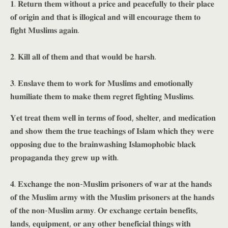
𝟏. 𝐑𝐞𝐭𝐮𝐫𝐧 𝐭𝐡𝐞𝐦 𝐰𝐢𝐭𝐡𝐨𝐮𝐭 𝐚 𝐩𝐫𝐢𝐜𝐞 𝐚𝐧𝐝 𝐩𝐞𝐚𝐜𝐞𝐟𝐮𝐥𝐥𝐲 𝐭𝐨 𝐭𝐡𝐞𝐢𝐫 𝐩𝐥𝐚𝐜𝐞
𝐨𝐟 𝐨𝐫𝐢𝐠𝐢𝐧 𝐚𝐧𝐝 𝐭𝐡𝐚𝐭 𝐢𝐬 𝐢𝐥𝐥𝐨𝐠𝐢𝐜𝐚𝐥 𝐚𝐧𝐝 𝐰𝐢𝐥𝐥 𝐞𝐧𝐜𝐨𝐮𝐫𝐚𝐠𝐞 𝐭𝐡𝐞𝐦 𝐭𝐨
𝐟𝐢𝐠𝐡𝐭 𝐌𝐮𝐬𝐥𝐢𝐦𝐬 𝐚𝐠𝐚𝐢𝐧.
𝟐. 𝐊𝐢𝐥𝐥 𝐚𝐥𝐥 𝐨𝐟 𝐭𝐡𝐞𝐦 𝐚𝐧𝐝 𝐭𝐡𝐚𝐭 𝐰𝐨𝐮𝐥𝐝 𝐛𝐞 𝐡𝐚𝐫𝐬𝐡.
𝟑. 𝐄𝐧𝐬𝐥𝐚𝐯𝐞 𝐭𝐡𝐞𝐦 𝐭𝐨 𝐰𝐨𝐫𝐤 𝐟𝐨𝐫 𝐌𝐮𝐬𝐥𝐢𝐦𝐬 𝐚𝐧𝐝 𝐞𝐦𝐨𝐭𝐢𝐨𝐧𝐚𝐥𝐥𝐲
𝐡𝐮𝐦𝐢𝐥𝐢𝐚𝐭𝐞 𝐭𝐡𝐞𝐦 𝐭𝐨 𝐦𝐚𝐤𝐞 𝐭𝐡𝐞𝐦 𝐫𝐞𝐠𝐫𝐞𝐭 𝐟𝐢𝐠𝐡𝐭𝐢𝐧𝐠 𝐌𝐮𝐬𝐥𝐢𝐦𝐬.
𝐘𝐞𝐭 𝐭𝐫𝐞𝐚𝐭 𝐭𝐡𝐞𝐦 𝐰𝐞𝐥𝐥 𝐢𝐧 𝐭𝐞𝐫𝐦𝐬 𝐨𝐟 𝐟𝐨𝐨𝐝, 𝐬𝐡𝐞𝐥𝐭𝐞𝐫, 𝐚𝐧𝐝 𝐦𝐞𝐝𝐢𝐜𝐚𝐭𝐢𝐨𝐧
𝐚𝐧𝐝 𝐬𝐡𝐨𝐰 𝐭𝐡𝐞𝐦 𝐭𝐡𝐞 𝐭𝐫𝐮𝐞 𝐭𝐞𝐚𝐜𝐡𝐢𝐧𝐠𝐬 𝐨𝐟 𝐈𝐬𝐥𝐚𝐦 𝐰𝐡𝐢𝐜𝐡 𝐭𝐡𝐞𝐲 𝐰𝐞𝐫𝐞
𝐨𝐩𝐩𝐨𝐬𝐢𝐧𝐠 𝐝𝐮𝐞 𝐭𝐨 𝐭𝐡𝐞 𝐛𝐫𝐚𝐢𝐧𝐰𝐚𝐬𝐡𝐢𝐧𝐠 𝐈𝐬𝐥𝐚𝐦𝐨𝐩𝐡𝐨𝐛𝐢𝐜 𝐛𝐥𝐚𝐜𝐤
𝐩𝐫𝐨𝐩𝐚𝐠𝐚𝐧𝐝𝐚 𝐭𝐡𝐞𝐲 𝐠𝐫𝐞𝐰 𝐮𝐩 𝐰𝐢𝐭𝐡.
𝟒. 𝐄𝐱𝐜𝐡𝐚𝐧𝐠𝐞 𝐭𝐡𝐞 𝐧𝐨𝐧-𝐌𝐮𝐬𝐥𝐢𝐦 𝐩𝐫𝐢𝐬𝐨𝐧𝐞𝐫𝐬 𝐨𝐟 𝐰𝐚𝐫 𝐚𝐭 𝐭𝐡𝐞 𝐡𝐚𝐧𝐝𝐬
𝐨𝐟 𝐭𝐡𝐞 𝐌𝐮𝐬𝐥𝐢𝐦 𝐚𝐫𝐦𝐲 𝐰𝐢𝐭𝐡 𝐭𝐡𝐞 𝐌𝐮𝐬𝐥𝐢𝐦 𝐩𝐫𝐢𝐬𝐨𝐧𝐞𝐫𝐬 𝐚𝐭 𝐭𝐡𝐞 𝐡𝐚𝐧𝐝𝐬
𝐨𝐟 𝐭𝐡𝐞 𝐧𝐨𝐧-𝐌𝐮𝐬𝐥𝐢𝐦 𝐚𝐫𝐦𝐲. 𝐎𝐫 𝐞𝐱𝐜𝐡𝐚𝐧𝐠𝐞 𝐜𝐞𝐫𝐭𝐚𝐢𝐧 𝐛𝐞𝐧𝐞𝐟𝐢𝐭𝐬,
𝐥𝐚𝐧𝐝𝐬, 𝐞𝐪𝐮𝐢𝐩𝐦𝐞𝐧𝐭, 𝐨𝐫 𝐚𝐧𝐲 𝐨𝐭𝐡𝐞𝐫 𝐛𝐞𝐧𝐞𝐟𝐢𝐜𝐢𝐚𝐥 𝐭𝐡𝐢𝐧𝐠𝐬 𝐰𝐢𝐭𝐡