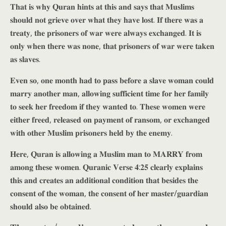
𝐓𝐡𝐚𝐭 𝐢𝐬 𝐰𝐡𝐲 𝐐𝐮𝐫𝐚𝐧 𝐡𝐢𝐧𝐭𝐬 𝐚𝐭 𝐭𝐡𝐢𝐬 𝐚𝐧𝐝 𝐬𝐚𝐲𝐬 𝐭𝐡𝐚𝐭 𝐌𝐮𝐬𝐥𝐢𝐦𝐬
𝐬𝐡𝐨𝐮𝐥𝐝 𝐧𝐨𝐭 𝐠𝐫𝐢𝐞𝐯𝐞 𝐨𝐯𝐞𝐫 𝐰𝐡𝐚𝐭 𝐭𝐡𝐞𝐲 𝐡𝐚𝐯𝐞 𝐥𝐨𝐬𝐭. 𝐈𝐟 𝐭𝐡𝐞𝐫𝐞 𝐰𝐚𝐬 𝐚
𝐭𝐫𝐞𝐚𝐭𝐲, 𝐭𝐡𝐞 𝐩𝐫𝐢𝐬𝐨𝐧𝐞𝐫𝐬 𝐨𝐟 𝐰𝐚𝐫 𝐰𝐞𝐫𝐞 𝐚𝐥𝐰𝐚𝐲𝐬 𝐞𝐱𝐜𝐡𝐚𝐧𝐠𝐞𝐝. 𝐈𝐭 𝐢𝐬
𝐨𝐧𝐥𝐲 𝐰𝐡𝐞𝐧 𝐭𝐡𝐞𝐫𝐞 𝐰𝐚𝐬 𝐧𝐨𝐧𝐞, 𝐭𝐡𝐚𝐭 𝐩𝐫𝐢𝐬𝐨𝐧𝐞𝐫𝐬 𝐨𝐟 𝐰𝐚𝐫 𝐰𝐞𝐫𝐞 𝐭𝐚𝐤𝐞𝐧
𝐚𝐬 𝐬𝐥𝐚𝐯𝐞𝐬.
𝐄𝐯𝐞𝐧 𝐬𝐨, 𝐨𝐧𝐞 𝐦𝐨𝐧𝐭𝐡 𝐡𝐚𝐝 𝐭𝐨 𝐩𝐚𝐬𝐬 𝐛𝐞𝐟𝐨𝐫𝐞 𝐚 𝐬𝐥𝐚𝐯𝐞 𝐰𝐨𝐦𝐚𝐧 𝐜𝐨𝐮𝐥𝐝
𝐦𝐚𝐫𝐫𝐲 𝐚𝐧𝐨𝐭𝐡𝐞𝐫 𝐦𝐚𝐧, 𝐚𝐥𝐥𝐨𝐰𝐢𝐧𝐠 𝐬𝐮𝐟𝐟𝐢𝐜𝐢𝐞𝐧𝐭 𝐭𝐢𝐦𝐞 𝐟𝐨𝐫 𝐡𝐞𝐫 𝐟𝐚𝐦𝐢𝐥𝐲
𝐭𝐨 𝐬𝐞𝐞𝐤 𝐡𝐞𝐫 𝐟𝐫𝐞𝐞𝐝𝐨𝐦 𝐢𝐟 𝐭𝐡𝐞𝐲 𝐰𝐚𝐧𝐭𝐞𝐝 𝐭𝐨. 𝐓𝐡𝐞𝐬𝐞 𝐰𝐨𝐦𝐞𝐧 𝐰𝐞𝐫𝐞
𝐞𝐢𝐭𝐡𝐞𝐫 𝐟𝐫𝐞𝐞𝐝, 𝐫𝐞𝐥𝐞𝐚𝐬𝐞𝐝 𝐨𝐧 𝐩𝐚𝐲𝐦𝐞𝐧𝐭 𝐨𝐟 𝐫𝐚𝐧𝐬𝐨𝐦, 𝐨𝐫 𝐞𝐱𝐜𝐡𝐚𝐧𝐠𝐞𝐝
𝐰𝐢𝐭𝐡 𝐨𝐭𝐡𝐞𝐫 𝐌𝐮𝐬𝐥𝐢𝐦 𝐩𝐫𝐢𝐬𝐨𝐧𝐞𝐫𝐬 𝐡𝐞𝐥𝐝 𝐛𝐲 𝐭𝐡𝐞 𝐞𝐧𝐞𝐦𝐲.
𝐇𝐞𝐫𝐞, 𝐐𝐮𝐫𝐚𝐧 𝐢𝐬 𝐚𝐥𝐥𝐨𝐰𝐢𝐧𝐠 𝐚 𝐌𝐮𝐬𝐥𝐢𝐦 𝐦𝐚𝐧 𝐭𝐨 𝐌𝐀𝐑𝐑𝐘 𝐟𝐫𝐨𝐦
𝐚𝐦𝐨𝐧𝐠 𝐭𝐡𝐞𝐬𝐞 𝐰𝐨𝐦𝐞𝐧. 𝐐𝐮𝐫𝐚𝐧𝐢𝐜 𝐕𝐞𝐫𝐬𝐞 𝟒:𝟐𝟓 𝐜𝐥𝐞𝐚𝐫𝐥𝐲 𝐞𝐱𝐩𝐥𝐚𝐢𝐧𝐬
𝐭𝐡𝐢𝐬 𝐚𝐧𝐝 𝐜𝐫𝐞𝐚𝐭𝐞𝐬 𝐚𝐧 𝐚𝐝𝐝𝐢𝐭𝐢𝐨𝐧𝐚𝐥 𝐜𝐨𝐧𝐝𝐢𝐭𝐢𝐨𝐧 𝐭𝐡𝐚𝐭 𝐛𝐞𝐬𝐢𝐝𝐞𝐬 𝐭𝐡𝐞
𝐜𝐨𝐧𝐬𝐞𝐧𝐭 𝐨𝐟 𝐭𝐡𝐞 𝐰𝐨𝐦𝐚𝐧, 𝐭𝐡𝐞 𝐜𝐨𝐧𝐬𝐞𝐧𝐭 𝐨𝐟 𝐡𝐞𝐫 𝐦𝐚𝐬𝐭𝐞𝐫/𝐠𝐮𝐚𝐫𝐝𝐢𝐚𝐧
𝐬𝐡𝐨𝐮𝐥𝐝 𝐚𝐥𝐬𝐨 𝐛𝐞 𝐨𝐛𝐭𝐚𝐢𝐧𝐞𝐝.