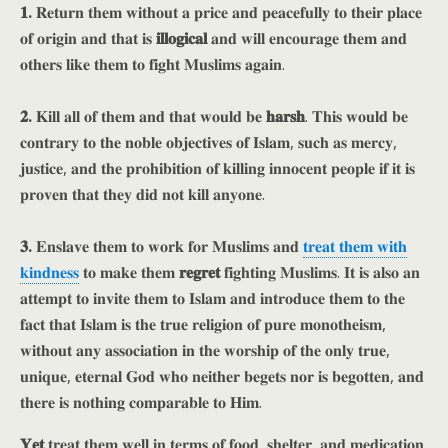
𝟏.
𝐑𝐞𝐭𝐮𝐫𝐧 𝐭𝐡𝐞𝐦 𝐰𝐢𝐭𝐡𝐨𝐮𝐭 𝐚 𝐩𝐫𝐢𝐜𝐞 𝐚𝐧𝐝 𝐩𝐞𝐚𝐜𝐞𝐟𝐮𝐥𝐥𝐲 𝐭𝐨 𝐭𝐡𝐞𝐢𝐫 𝐩𝐥𝐚𝐜𝐞
𝐨𝐟 𝐨𝐫𝐢𝐠𝐢𝐧 𝐚𝐧𝐝 𝐭𝐡𝐚𝐭 𝐢𝐬
𝐢𝐥𝐥𝐨𝐠𝐢𝐜𝐚𝐥
𝐚𝐧𝐝 𝐰𝐢𝐥𝐥 𝐞𝐧𝐜𝐨𝐮𝐫𝐚𝐠𝐞 𝐭𝐡𝐞𝐦 𝐚𝐧𝐝
𝐨𝐭𝐡𝐞𝐫𝐬 𝐥𝐢𝐤𝐞 𝐭𝐡𝐞𝐦 𝐭𝐨 𝐟𝐢𝐠𝐡𝐭 𝐌𝐮𝐬𝐥𝐢𝐦𝐬 𝐚𝐠𝐚𝐢𝐧.
𝟐.
𝐊𝐢𝐥𝐥 𝐚𝐥𝐥 𝐨𝐟 𝐭𝐡𝐞𝐦 𝐚𝐧𝐝 𝐭𝐡𝐚𝐭 𝐰𝐨𝐮𝐥𝐝 𝐛𝐞
𝐡𝐚𝐫𝐬𝐡
. 𝐓𝐡𝐢𝐬 𝐰𝐨𝐮𝐥𝐝 𝐛𝐞
𝐜𝐨𝐧𝐭𝐫𝐚𝐫𝐲 𝐭𝐨 𝐭𝐡𝐞 𝐧𝐨𝐛𝐥𝐞 𝐨𝐛𝐣𝐞𝐜𝐭𝐢𝐯𝐞𝐬 𝐨𝐟 𝐈𝐬𝐥𝐚𝐦, 𝐬𝐮𝐜𝐡 𝐚𝐬 𝐦𝐞𝐫𝐜𝐲,
𝐣𝐮𝐬𝐭𝐢𝐜𝐞, 𝐚𝐧𝐝 𝐭𝐡𝐞 𝐩𝐫𝐨𝐡𝐢𝐛𝐢𝐭𝐢𝐨𝐧 𝐨𝐟 𝐤𝐢𝐥𝐥𝐢𝐧𝐠 𝐢𝐧𝐧𝐨𝐜𝐞𝐧𝐭 𝐩𝐞𝐨𝐩𝐥𝐞 𝐢𝐟 𝐢𝐭 𝐢𝐬
𝐩𝐫𝐨𝐯𝐞𝐧 𝐭𝐡𝐚𝐭 𝐭𝐡𝐞𝐲 𝐝𝐢𝐝 𝐧𝐨𝐭 𝐤𝐢𝐥𝐥 𝐚𝐧𝐲𝐨𝐧𝐞.
𝟑.
𝐄𝐧𝐬𝐥𝐚𝐯𝐞 𝐭𝐡𝐞𝐦 𝐭𝐨 𝐰𝐨𝐫𝐤 𝐟𝐨𝐫 𝐌𝐮𝐬𝐥𝐢𝐦𝐬 𝐚𝐧𝐝
𝐭𝐫𝐞𝐚𝐭 𝐭𝐡𝐞𝐦 𝐰𝐢𝐭𝐡
𝐤𝐢𝐧𝐝𝐧𝐞𝐬𝐬
𝐭𝐨 𝐦𝐚𝐤𝐞 𝐭𝐡𝐞𝐦
𝐫𝐞𝐠𝐫𝐞𝐭
𝐟𝐢𝐠𝐡𝐭𝐢𝐧𝐠 𝐌𝐮𝐬𝐥𝐢𝐦𝐬. 𝐈𝐭 𝐢𝐬 𝐚𝐥𝐬𝐨 𝐚𝐧
𝐚𝐭𝐭𝐞𝐦𝐩𝐭 𝐭𝐨 𝐢𝐧𝐯𝐢𝐭𝐞 𝐭𝐡𝐞𝐦 𝐭𝐨 𝐈𝐬𝐥𝐚𝐦 𝐚𝐧𝐝 𝐢𝐧𝐭𝐫𝐨𝐝𝐮𝐜𝐞 𝐭𝐡𝐞𝐦 𝐭𝐨 𝐭𝐡𝐞
𝐟𝐚𝐜𝐭 𝐭𝐡𝐚𝐭 𝐈𝐬𝐥𝐚𝐦 𝐢𝐬 𝐭𝐡𝐞 𝐭𝐫𝐮𝐞 𝐫𝐞𝐥𝐢𝐠𝐢𝐨𝐧 𝐨𝐟 𝐩𝐮𝐫𝐞 𝐦𝐨𝐧𝐨𝐭𝐡𝐞𝐢𝐬𝐦,
𝐰𝐢𝐭𝐡𝐨𝐮𝐭 𝐚𝐧𝐲 𝐚𝐬𝐬𝐨𝐜𝐢𝐚𝐭𝐢𝐨𝐧 𝐢𝐧 𝐭𝐡𝐞 𝐰𝐨𝐫𝐬𝐡𝐢𝐩 𝐨𝐟 𝐭𝐡𝐞 𝐨𝐧𝐥𝐲 𝐭𝐫𝐮𝐞,
𝐮𝐧𝐢𝐪𝐮𝐞, 𝐞𝐭𝐞𝐫𝐧𝐚𝐥 𝐆𝐨𝐝 𝐰𝐡𝐨 𝐧𝐞𝐢𝐭𝐡𝐞𝐫 𝐛𝐞𝐠𝐞𝐭𝐬 𝐧𝐨𝐫 𝐢𝐬 𝐛𝐞𝐠𝐨𝐭𝐭𝐞𝐧, 𝐚𝐧𝐝
𝐭𝐡𝐞𝐫𝐞 𝐢𝐬 𝐧𝐨𝐭𝐡𝐢𝐧𝐠 𝐜𝐨𝐦𝐩𝐚𝐫𝐚𝐛𝐥𝐞 𝐭𝐨 𝐇𝐢𝐦.
𝐘𝐞𝐭
𝐭𝐫𝐞𝐚𝐭 𝐭𝐡𝐞𝐦 𝐰𝐞𝐥𝐥 𝐢𝐧 𝐭𝐞𝐫𝐦𝐬 𝐨𝐟 𝐟𝐨𝐨𝐝, 𝐬𝐡𝐞𝐥𝐭𝐞𝐫, 𝐚𝐧𝐝 𝐦𝐞𝐝𝐢𝐜𝐚𝐭𝐢𝐨𝐧