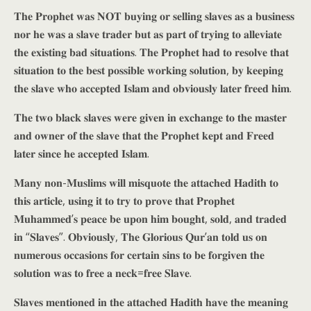
𝐓𝐡𝐞 𝐏𝐫𝐨𝐩𝐡𝐞𝐭 𝐰𝐚𝐬 𝐍𝐎𝐓 𝐛𝐮𝐲𝐢𝐧𝐠 𝐨𝐫 𝐬𝐞𝐥𝐥𝐢𝐧𝐠 𝐬𝐥𝐚𝐯𝐞𝐬 𝐚𝐬 𝐚 𝐛𝐮𝐬𝐢𝐧𝐞𝐬𝐬
𝐧𝐨𝐫 𝐡𝐞 𝐰𝐚𝐬 𝐚 𝐬𝐥𝐚𝐯𝐞 𝐭𝐫𝐚𝐝𝐞𝐫 𝐛𝐮𝐭 𝐚𝐬 𝐩𝐚𝐫𝐭 𝐨𝐟 𝐭𝐫𝐲𝐢𝐧𝐠 𝐭𝐨 𝐚𝐥𝐥𝐞𝐯𝐢𝐚𝐭𝐞
𝐭𝐡𝐞 𝐞𝐱𝐢𝐬𝐭𝐢𝐧𝐠 𝐛𝐚𝐝 𝐬𝐢𝐭𝐮𝐚𝐭𝐢𝐨𝐧𝐬. 𝐓𝐡𝐞 𝐏𝐫𝐨𝐩𝐡𝐞𝐭 𝐡𝐚𝐝 𝐭𝐨 𝐫𝐞𝐬𝐨𝐥𝐯𝐞 𝐭𝐡𝐚𝐭
𝐬𝐢𝐭𝐮𝐚𝐭𝐢𝐨𝐧 𝐭𝐨 𝐭𝐡𝐞 𝐛𝐞𝐬𝐭 𝐩𝐨𝐬𝐬𝐢𝐛𝐥𝐞 𝐰𝐨𝐫𝐤𝐢𝐧𝐠 𝐬𝐨𝐥𝐮𝐭𝐢𝐨𝐧, 𝐛𝐲 𝐤𝐞𝐞𝐩𝐢𝐧𝐠
𝐭𝐡𝐞 𝐬𝐥𝐚𝐯𝐞 𝐰𝐡𝐨 𝐚𝐜𝐜𝐞𝐩𝐭𝐞𝐝 𝐈𝐬𝐥𝐚𝐦 𝐚𝐧𝐝 𝐨𝐛𝐯𝐢𝐨𝐮𝐬𝐥𝐲 𝐥𝐚𝐭𝐞𝐫 𝐟𝐫𝐞𝐞𝐝 𝐡𝐢𝐦.
𝐓𝐡𝐞 𝐭𝐰𝐨 𝐛𝐥𝐚𝐜𝐤 𝐬𝐥𝐚𝐯𝐞𝐬 𝐰𝐞𝐫𝐞 𝐠𝐢𝐯𝐞𝐧 𝐢𝐧 𝐞𝐱𝐜𝐡𝐚𝐧𝐠𝐞 𝐭𝐨 𝐭𝐡𝐞 𝐦𝐚𝐬𝐭𝐞𝐫
𝐚𝐧𝐝 𝐨𝐰𝐧𝐞𝐫 𝐨𝐟 𝐭𝐡𝐞 𝐬𝐥𝐚𝐯𝐞 𝐭𝐡𝐚𝐭 𝐭𝐡𝐞 𝐏𝐫𝐨𝐩𝐡𝐞𝐭 𝐤𝐞𝐩𝐭 𝐚𝐧𝐝 𝐅𝐫𝐞𝐞𝐝
𝐥𝐚𝐭𝐞𝐫 𝐬𝐢𝐧𝐜𝐞 𝐡𝐞 𝐚𝐜𝐜𝐞𝐩𝐭𝐞𝐝 𝐈𝐬𝐥𝐚𝐦.
𝐌𝐚𝐧𝐲 𝐧𝐨𝐧-𝐌𝐮𝐬𝐥𝐢𝐦𝐬 𝐰𝐢𝐥𝐥 𝐦𝐢𝐬𝐪𝐮𝐨𝐭𝐞 𝐭𝐡𝐞 𝐚𝐭𝐭𝐚𝐜𝐡𝐞𝐝 𝐇𝐚𝐝𝐢𝐭𝐡 𝐭𝐨
𝐭𝐡𝐢𝐬 𝐚𝐫𝐭𝐢𝐜𝐥𝐞, 𝐮𝐬𝐢𝐧𝐠 𝐢𝐭 𝐭𝐨 𝐭𝐫𝐲 𝐭𝐨 𝐩𝐫𝐨𝐯𝐞 𝐭𝐡𝐚𝐭 𝐏𝐫𝐨𝐩𝐡𝐞𝐭
𝐌𝐮𝐡𝐚𝐦𝐦𝐞𝐝’𝐬 𝐩𝐞𝐚𝐜𝐞 𝐛𝐞 𝐮𝐩𝐨𝐧 𝐡𝐢𝐦 𝐛𝐨𝐮𝐠𝐡𝐭, 𝐬𝐨𝐥𝐝, 𝐚𝐧𝐝 𝐭𝐫𝐚𝐝𝐞𝐝
𝐢𝐧 “𝐒𝐥𝐚𝐯𝐞𝐬”. 𝐎𝐛𝐯𝐢𝐨𝐮𝐬𝐥𝐲, 𝐓𝐡𝐞 𝐆𝐥𝐨𝐫𝐢𝐨𝐮𝐬 𝐐𝐮𝐫’𝐚𝐧 𝐭𝐨𝐥𝐝 𝐮𝐬 𝐨𝐧
𝐧𝐮𝐦𝐞𝐫𝐨𝐮𝐬 𝐨𝐜𝐜𝐚𝐬𝐢𝐨𝐧𝐬 𝐟𝐨𝐫 𝐜𝐞𝐫𝐭𝐚𝐢𝐧 𝐬𝐢𝐧𝐬 𝐭𝐨 𝐛𝐞 𝐟𝐨𝐫𝐠𝐢𝐯𝐞𝐧 𝐭𝐡𝐞
𝐬𝐨𝐥𝐮𝐭𝐢𝐨𝐧 𝐰𝐚𝐬 𝐭𝐨 𝐟𝐫𝐞𝐞 𝐚 𝐧𝐞𝐜𝐤=𝐟𝐫𝐞𝐞 𝐒𝐥𝐚𝐯𝐞.
𝐒𝐥𝐚𝐯𝐞𝐬 𝐦𝐞𝐧𝐭𝐢𝐨𝐧𝐞𝐝 𝐢𝐧 𝐭𝐡𝐞 𝐚𝐭𝐭𝐚𝐜𝐡𝐞𝐝 𝐇𝐚𝐝𝐢𝐭𝐡 𝐡𝐚𝐯𝐞 𝐭𝐡𝐞 𝐦𝐞𝐚𝐧𝐢𝐧𝐠