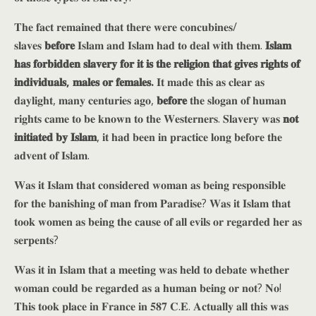
𝐓𝐡𝐞 𝐟𝐚𝐜𝐭 𝐫𝐞𝐦𝐚𝐢𝐧𝐞𝐝 𝐭𝐡𝐚𝐭 𝐭𝐡𝐞𝐫𝐞 𝐰𝐞𝐫𝐞 𝐜𝐨𝐧𝐜𝐮𝐛𝐢𝐧𝐞𝐬/
𝐬𝐥𝐚𝐯𝐞𝐬
𝐛𝐞𝐟𝐨𝐫𝐞
𝐈𝐬𝐥𝐚𝐦 𝐚𝐧𝐝 𝐈𝐬𝐥𝐚𝐦 𝐡𝐚𝐝 𝐭𝐨 𝐝𝐞𝐚𝐥 𝐰𝐢𝐭𝐡 𝐭𝐡𝐞𝐦.
𝐈𝐬𝐥𝐚𝐦
𝐡𝐚𝐬 𝐟𝐨𝐫𝐛𝐢𝐝𝐝𝐞𝐧 𝐬𝐥𝐚𝐯𝐞𝐫𝐲 𝐟𝐨𝐫 𝐢𝐭 𝐢𝐬 𝐭𝐡𝐞 𝐫𝐞𝐥𝐢𝐠𝐢𝐨𝐧 𝐭𝐡𝐚𝐭 𝐠𝐢𝐯𝐞𝐬 𝐫𝐢𝐠𝐡𝐭𝐬 𝐨𝐟
𝐢𝐧𝐝𝐢𝐯𝐢𝐝𝐮𝐚𝐥𝐬, 𝐦𝐚𝐥𝐞𝐬 𝐨𝐫 𝐟𝐞𝐦𝐚𝐥𝐞𝐬.
𝐈𝐭 𝐦𝐚𝐝𝐞 𝐭𝐡𝐢𝐬 𝐚𝐬 𝐜𝐥𝐞𝐚𝐫 𝐚𝐬
𝐝𝐚𝐲𝐥𝐢𝐠𝐡𝐭, 𝐦𝐚𝐧𝐲 𝐜𝐞𝐧𝐭𝐮𝐫𝐢𝐞𝐬 𝐚𝐠𝐨,
𝐛𝐞𝐟𝐨𝐫𝐞
𝐭𝐡𝐞 𝐬𝐥𝐨𝐠𝐚𝐧 𝐨𝐟 𝐡𝐮𝐦𝐚𝐧
𝐫𝐢𝐠𝐡𝐭𝐬 𝐜𝐚𝐦𝐞 𝐭𝐨 𝐛𝐞 𝐤𝐧𝐨𝐰𝐧 𝐭𝐨 𝐭𝐡𝐞 𝐖𝐞𝐬𝐭𝐞𝐫𝐧𝐞𝐫𝐬. 𝐒𝐥𝐚𝐯𝐞𝐫𝐲 𝐰𝐚𝐬
𝐧𝐨𝐭
𝐢𝐧𝐢𝐭𝐢𝐚𝐭𝐞𝐝 𝐛𝐲 𝐈𝐬𝐥𝐚𝐦
, 𝐢𝐭 𝐡𝐚𝐝 𝐛𝐞𝐞𝐧 𝐢𝐧 𝐩𝐫𝐚𝐜𝐭𝐢𝐜𝐞 𝐥𝐨𝐧𝐠 𝐛𝐞𝐟𝐨𝐫𝐞 𝐭𝐡𝐞
𝐚𝐝𝐯𝐞𝐧𝐭 𝐨𝐟 𝐈𝐬𝐥𝐚𝐦.
𝐖𝐚𝐬 𝐢𝐭 𝐈𝐬𝐥𝐚𝐦 𝐭𝐡𝐚𝐭 𝐜𝐨𝐧𝐬𝐢𝐝𝐞𝐫𝐞𝐝 𝐰𝐨𝐦𝐚𝐧 𝐚𝐬 𝐛𝐞𝐢𝐧𝐠 𝐫𝐞𝐬𝐩𝐨𝐧𝐬𝐢𝐛𝐥𝐞
𝐟𝐨𝐫 𝐭𝐡𝐞 𝐛𝐚𝐧𝐢𝐬𝐡𝐢𝐧𝐠 𝐨𝐟 𝐦𝐚𝐧 𝐟𝐫𝐨𝐦 𝐏𝐚𝐫𝐚𝐝𝐢𝐬𝐞? 𝐖𝐚𝐬 𝐢𝐭 𝐈𝐬𝐥𝐚𝐦 𝐭𝐡𝐚𝐭
𝐭𝐨𝐨𝐤 𝐰𝐨𝐦𝐞𝐧 𝐚𝐬 𝐛𝐞𝐢𝐧𝐠 𝐭𝐡𝐞 𝐜𝐚𝐮𝐬𝐞 𝐨𝐟 𝐚𝐥𝐥 𝐞𝐯𝐢𝐥𝐬 𝐨𝐫 𝐫𝐞𝐠𝐚𝐫𝐝𝐞𝐝 𝐡𝐞𝐫 𝐚𝐬
𝐬𝐞𝐫𝐩𝐞𝐧𝐭𝐬?
𝐖𝐚𝐬 𝐢𝐭 𝐢𝐧 𝐈𝐬𝐥𝐚𝐦 𝐭𝐡𝐚𝐭 𝐚 𝐦𝐞𝐞𝐭𝐢𝐧𝐠 𝐰𝐚𝐬 𝐡𝐞𝐥𝐝 𝐭𝐨 𝐝𝐞𝐛𝐚𝐭𝐞 𝐰𝐡𝐞𝐭𝐡𝐞𝐫
𝐰𝐨𝐦𝐚𝐧 𝐜𝐨𝐮𝐥𝐝 𝐛𝐞 𝐫𝐞𝐠𝐚𝐫𝐝𝐞𝐝 𝐚𝐬 𝐚 𝐡𝐮𝐦𝐚𝐧 𝐛𝐞𝐢𝐧𝐠 𝐨𝐫 𝐧𝐨𝐭? 𝐍𝐨!
𝐓𝐡𝐢𝐬 𝐭𝐨𝐨𝐤 𝐩𝐥𝐚𝐜𝐞 𝐢𝐧 𝐅𝐫𝐚𝐧𝐜𝐞 𝐢𝐧 𝟓𝟖𝟕 𝐂.𝐄. 𝐀𝐜𝐭𝐮𝐚𝐥𝐥𝐲 𝐚𝐥𝐥 𝐭𝐡𝐢𝐬 𝐰𝐚𝐬