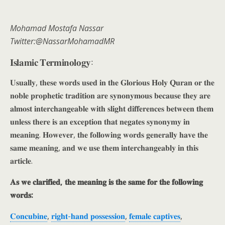
Mohamad Mostafa Nassar
Twitter:@NassarMohamadMR
𝐈𝐬𝐥𝐚𝐦𝐢𝐜 𝐓𝐞𝐫𝐦𝐢𝐧𝐨𝐥𝐨𝐠𝐲:
𝐔𝐬𝐮𝐚𝐥𝐥𝐲, 𝐭𝐡𝐞𝐬𝐞 𝐰𝐨𝐫𝐝𝐬 𝐮𝐬𝐞𝐝 𝐢𝐧 𝐭𝐡𝐞 𝐆𝐥𝐨𝐫𝐢𝐨𝐮𝐬 𝐇𝐨𝐥𝐲 𝐐𝐮𝐫𝐚𝐧 𝐨𝐫 𝐭𝐡𝐞
𝐧𝐨𝐛𝐥𝐞 𝐩𝐫𝐨𝐩𝐡𝐞𝐭𝐢𝐜 𝐭𝐫𝐚𝐝𝐢𝐭𝐢𝐨𝐧 𝐚𝐫𝐞 𝐬𝐲𝐧𝐨𝐧𝐲𝐦𝐨𝐮𝐬 𝐛𝐞𝐜𝐚𝐮𝐬𝐞 𝐭𝐡𝐞𝐲 𝐚𝐫𝐞
𝐚𝐥𝐦𝐨𝐬𝐭 𝐢𝐧𝐭𝐞𝐫𝐜𝐡𝐚𝐧𝐠𝐞𝐚𝐛𝐥𝐞 𝐰𝐢𝐭𝐡 𝐬𝐥𝐢𝐠𝐡𝐭 𝐝𝐢𝐟𝐟𝐞𝐫𝐞𝐧𝐜𝐞𝐬 𝐛𝐞𝐭𝐰𝐞𝐞𝐧 𝐭𝐡𝐞𝐦
𝐮𝐧𝐥𝐞𝐬𝐬 𝐭𝐡𝐞𝐫𝐞 𝐢𝐬 𝐚𝐧 𝐞𝐱𝐜𝐞𝐩𝐭𝐢𝐨𝐧 𝐭𝐡𝐚𝐭 𝐧𝐞𝐠𝐚𝐭𝐞𝐬 𝐬𝐲𝐧𝐨𝐧𝐲𝐦𝐲 𝐢𝐧
𝐦𝐞𝐚𝐧𝐢𝐧𝐠. 𝐇𝐨𝐰𝐞𝐯𝐞𝐫, 𝐭𝐡𝐞 𝐟𝐨𝐥𝐥𝐨𝐰𝐢𝐧𝐠 𝐰𝐨𝐫𝐝𝐬 𝐠𝐞𝐧𝐞𝐫𝐚𝐥𝐥𝐲 𝐡𝐚𝐯𝐞 𝐭𝐡𝐞
𝐬𝐚𝐦𝐞 𝐦𝐞𝐚𝐧𝐢𝐧𝐠, 𝐚𝐧𝐝 𝐰𝐞 𝐮𝐬𝐞 𝐭𝐡𝐞𝐦 𝐢𝐧𝐭𝐞𝐫𝐜𝐡𝐚𝐧𝐠𝐞𝐚𝐛𝐥𝐲 𝐢𝐧 𝐭𝐡𝐢𝐬
𝐚𝐫𝐭𝐢𝐜𝐥𝐞.
𝐀𝐬 𝐰𝐞 𝐜𝐥𝐚𝐫𝐢𝐟𝐢𝐞𝐝, 𝐭𝐡𝐞 𝐦𝐞𝐚𝐧𝐢𝐧𝐠 𝐢𝐬 𝐭𝐡𝐞 𝐬𝐚𝐦𝐞 𝐟𝐨𝐫 𝐭𝐡𝐞 𝐟𝐨𝐥𝐥𝐨𝐰𝐢𝐧𝐠
𝐰𝐨𝐫𝐝𝐬:
𝐂𝐨𝐧𝐜𝐮𝐛𝐢𝐧𝐞
,
𝐫𝐢𝐠𝐡𝐭-𝐡𝐚𝐧𝐝 𝐩𝐨𝐬𝐬𝐞𝐬𝐬𝐢𝐨𝐧
,
𝐟𝐞𝐦𝐚𝐥𝐞 𝐜𝐚𝐩𝐭𝐢𝐯𝐞𝐬
,