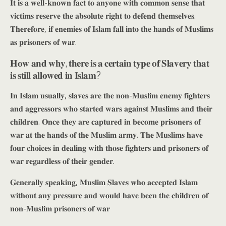
𝐈𝐭 𝐢𝐬 𝐚 𝐰𝐞𝐥𝐥-𝐤𝐧𝐨𝐰𝐧 𝐟𝐚𝐜𝐭 𝐭𝐨 𝐚𝐧𝐲𝐨𝐧𝐞 𝐰𝐢𝐭𝐡 𝐜𝐨𝐦𝐦𝐨𝐧 𝐬𝐞𝐧𝐬𝐞 𝐭𝐡𝐚𝐭
𝐯𝐢𝐜𝐭𝐢𝐦𝐬 𝐫𝐞𝐬𝐞𝐫𝐯𝐞 𝐭𝐡𝐞 𝐚𝐛𝐬𝐨𝐥𝐮𝐭𝐞 𝐫𝐢𝐠𝐡𝐭 𝐭𝐨 𝐝𝐞𝐟𝐞𝐧𝐝 𝐭𝐡𝐞𝐦𝐬𝐞𝐥𝐯𝐞𝐬.
𝐓𝐡𝐞𝐫𝐞𝐟𝐨𝐫𝐞, 𝐢𝐟 𝐞𝐧𝐞𝐦𝐢𝐞𝐬 𝐨𝐟 𝐈𝐬𝐥𝐚𝐦 𝐟𝐚𝐥𝐥 𝐢𝐧𝐭𝐨 𝐭𝐡𝐞 𝐡𝐚𝐧𝐝𝐬 𝐨𝐟 𝐌𝐮𝐬𝐥𝐢𝐦𝐬
𝐚𝐬 𝐩𝐫𝐢𝐬𝐨𝐧𝐞𝐫𝐬 𝐨𝐟 𝐰𝐚𝐫.
𝐇𝐨𝐰 𝐚𝐧𝐝 𝐰𝐡𝐲, 𝐭𝐡𝐞𝐫𝐞 𝐢𝐬 𝐚 𝐜𝐞𝐫𝐭𝐚𝐢𝐧 𝐭𝐲𝐩𝐞 𝐨𝐟 𝐒𝐥𝐚𝐯𝐞𝐫𝐲 𝐭𝐡𝐚𝐭
𝐢𝐬 𝐬𝐭𝐢𝐥𝐥 𝐚𝐥𝐥𝐨𝐰𝐞𝐝 𝐢𝐧 𝐈𝐬𝐥𝐚𝐦?
𝐈𝐧 𝐈𝐬𝐥𝐚𝐦 𝐮𝐬𝐮𝐚𝐥𝐥𝐲, 𝐬𝐥𝐚𝐯𝐞𝐬 𝐚𝐫𝐞 𝐭𝐡𝐞 𝐧𝐨𝐧-𝐌𝐮𝐬𝐥𝐢𝐦 𝐞𝐧𝐞𝐦𝐲 𝐟𝐢𝐠𝐡𝐭𝐞𝐫𝐬
𝐚𝐧𝐝 𝐚𝐠𝐠𝐫𝐞𝐬𝐬𝐨𝐫𝐬 𝐰𝐡𝐨 𝐬𝐭𝐚𝐫𝐭𝐞𝐝 𝐰𝐚𝐫𝐬 𝐚𝐠𝐚𝐢𝐧𝐬𝐭 𝐌𝐮𝐬𝐥𝐢𝐦𝐬 𝐚𝐧𝐝 𝐭𝐡𝐞𝐢𝐫
𝐜𝐡𝐢𝐥𝐝𝐫𝐞𝐧. 𝐎𝐧𝐜𝐞 𝐭𝐡𝐞𝐲 𝐚𝐫𝐞 𝐜𝐚𝐩𝐭𝐮𝐫𝐞𝐝 𝐢𝐧 𝐛𝐞𝐜𝐨𝐦𝐞 𝐩𝐫𝐢𝐬𝐨𝐧𝐞𝐫𝐬 𝐨𝐟
𝐰𝐚𝐫 𝐚𝐭 𝐭𝐡𝐞 𝐡𝐚𝐧𝐝𝐬 𝐨𝐟 𝐭𝐡𝐞 𝐌𝐮𝐬𝐥𝐢𝐦 𝐚𝐫𝐦𝐲. 𝐓𝐡𝐞 𝐌𝐮𝐬𝐥𝐢𝐦𝐬 𝐡𝐚𝐯𝐞
𝐟𝐨𝐮𝐫 𝐜𝐡𝐨𝐢𝐜𝐞𝐬 𝐢𝐧 𝐝𝐞𝐚𝐥𝐢𝐧𝐠 𝐰𝐢𝐭𝐡 𝐭𝐡𝐨𝐬𝐞 𝐟𝐢𝐠𝐡𝐭𝐞𝐫𝐬 𝐚𝐧𝐝 𝐩𝐫𝐢𝐬𝐨𝐧𝐞𝐫𝐬 𝐨𝐟
𝐰𝐚𝐫 𝐫𝐞𝐠𝐚𝐫𝐝𝐥𝐞𝐬𝐬 𝐨𝐟 𝐭𝐡𝐞𝐢𝐫 𝐠𝐞𝐧𝐝𝐞𝐫.
𝐆𝐞𝐧𝐞𝐫𝐚𝐥𝐥𝐲 𝐬𝐩𝐞𝐚𝐤𝐢𝐧𝐠, 𝐌𝐮𝐬𝐥𝐢𝐦 𝐒𝐥𝐚𝐯𝐞𝐬 𝐰𝐡𝐨 𝐚𝐜𝐜𝐞𝐩𝐭𝐞𝐝 𝐈𝐬𝐥𝐚𝐦
𝐰𝐢𝐭𝐡𝐨𝐮𝐭 𝐚𝐧𝐲 𝐩𝐫𝐞𝐬𝐬𝐮𝐫𝐞 𝐚𝐧𝐝 𝐰𝐨𝐮𝐥𝐝 𝐡𝐚𝐯𝐞 𝐛𝐞𝐞𝐧 𝐭𝐡𝐞 𝐜𝐡𝐢𝐥𝐝𝐫𝐞𝐧 𝐨𝐟
𝐧𝐨𝐧-𝐌𝐮𝐬𝐥𝐢𝐦 𝐩𝐫𝐢𝐬𝐨𝐧𝐞𝐫𝐬 𝐨𝐟 𝐰𝐚𝐫