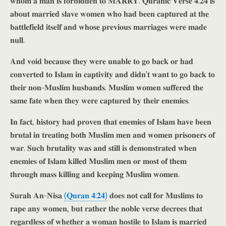
𝐰𝐡𝐨𝐦 𝐚 𝐦𝐚𝐧 𝐢𝐬 𝐟𝐨𝐫𝐛𝐢𝐝𝐝𝐞𝐧 𝐭𝐨 𝐌𝐀𝐑𝐑𝐘. 𝐐𝐮𝐫𝐚𝐧𝐢𝐜 𝐕𝐞𝐫𝐬𝐞 𝟒:𝟐𝟒 𝐢𝐬
𝐚𝐛𝐨𝐮𝐭 𝐦𝐚𝐫𝐫𝐢𝐞𝐝 𝐬𝐥𝐚𝐯𝐞 𝐰𝐨𝐦𝐞𝐧 𝐰𝐡𝐨 𝐡𝐚𝐝 𝐛𝐞𝐞𝐧 𝐜𝐚𝐩𝐭𝐮𝐫𝐞𝐝 𝐚𝐭 𝐭𝐡𝐞
𝐛𝐚𝐭𝐭𝐥𝐞𝐟𝐢𝐞𝐥𝐝 𝐢𝐭𝐬𝐞𝐥𝐟 𝐚𝐧𝐝 𝐰𝐡𝐨𝐬𝐞 𝐩𝐫𝐞𝐯𝐢𝐨𝐮𝐬 𝐦𝐚𝐫𝐫𝐢𝐚𝐠𝐞𝐬 𝐰𝐞𝐫𝐞 𝐦𝐚𝐝𝐞
𝐧𝐮𝐥𝐥.
𝐀𝐧𝐝 𝐯𝐨𝐢𝐝 𝐛𝐞𝐜𝐚𝐮𝐬𝐞 𝐭𝐡𝐞𝐲 𝐰𝐞𝐫𝐞 𝐮𝐧𝐚𝐛𝐥𝐞 𝐭𝐨 𝐠𝐨 𝐛𝐚𝐜𝐤 𝐨𝐫 𝐡𝐚𝐝
𝐜𝐨𝐧𝐯𝐞𝐫𝐭𝐞𝐝 𝐭𝐨 𝐈𝐬𝐥𝐚𝐦 𝐢𝐧 𝐜𝐚𝐩𝐭𝐢𝐯𝐢𝐭𝐲 𝐚𝐧𝐝 𝐝𝐢𝐝𝐧’𝐭 𝐰𝐚𝐧𝐭 𝐭𝐨 𝐠𝐨 𝐛𝐚𝐜𝐤 𝐭𝐨
𝐭𝐡𝐞𝐢𝐫 𝐧𝐨𝐧-𝐌𝐮𝐬𝐥𝐢𝐦 𝐡𝐮𝐬𝐛𝐚𝐧𝐝𝐬. 𝐌𝐮𝐬𝐥𝐢𝐦 𝐰𝐨𝐦𝐞𝐧 𝐬𝐮𝐟𝐟𝐞𝐫𝐞𝐝 𝐭𝐡𝐞
𝐬𝐚𝐦𝐞 𝐟𝐚𝐭𝐞 𝐰𝐡𝐞𝐧 𝐭𝐡𝐞𝐲 𝐰𝐞𝐫𝐞 𝐜𝐚𝐩𝐭𝐮𝐫𝐞𝐝 𝐛𝐲 𝐭𝐡𝐞𝐢𝐫 𝐞𝐧𝐞𝐦𝐢𝐞𝐬.
𝐈𝐧 𝐟𝐚𝐜𝐭, 𝐡𝐢𝐬𝐭𝐨𝐫𝐲 𝐡𝐚𝐝 𝐩𝐫𝐨𝐯𝐞𝐧 𝐭𝐡𝐚𝐭 𝐞𝐧𝐞𝐦𝐢𝐞𝐬 𝐨𝐟 𝐈𝐬𝐥𝐚𝐦 𝐡𝐚𝐯𝐞 𝐛𝐞𝐞𝐧
𝐛𝐫𝐮𝐭𝐚𝐥 𝐢𝐧 𝐭𝐫𝐞𝐚𝐭𝐢𝐧𝐠 𝐛𝐨𝐭𝐡 𝐌𝐮𝐬𝐥𝐢𝐦 𝐦𝐞𝐧 𝐚𝐧𝐝 𝐰𝐨𝐦𝐞𝐧 𝐩𝐫𝐢𝐬𝐨𝐧𝐞𝐫𝐬 𝐨𝐟
𝐰𝐚𝐫. 𝐒𝐮𝐜𝐡 𝐛𝐫𝐮𝐭𝐚𝐥𝐢𝐭𝐲 𝐰𝐚𝐬 𝐚𝐧𝐝 𝐬𝐭𝐢𝐥𝐥 𝐢𝐬 𝐝𝐞𝐦𝐨𝐧𝐬𝐭𝐫𝐚𝐭𝐞𝐝 𝐰𝐡𝐞𝐧
𝐞𝐧𝐞𝐦𝐢𝐞𝐬 𝐨𝐟 𝐈𝐬𝐥𝐚𝐦 𝐤𝐢𝐥𝐥𝐞𝐝 𝐌𝐮𝐬𝐥𝐢𝐦 𝐦𝐞𝐧 𝐨𝐫 𝐦𝐨𝐬𝐭 𝐨𝐟 𝐭𝐡𝐞𝐦
𝐭𝐡𝐫𝐨𝐮𝐠𝐡 𝐦𝐚𝐬𝐬 𝐤𝐢𝐥𝐥𝐢𝐧𝐠 𝐚𝐧𝐝 𝐤𝐞𝐞𝐩𝐢𝐧𝐠 𝐌𝐮𝐬𝐥𝐢𝐦 𝐰𝐨𝐦𝐞𝐧.
𝐒𝐮𝐫𝐚𝐡 𝐀𝐧-𝐍𝐢𝐬𝐚
(𝐐𝐮𝐫𝐚𝐧 𝟒:𝟐𝟒)
𝐝𝐨𝐞𝐬 𝐧𝐨𝐭 𝐜𝐚𝐥𝐥 𝐟𝐨𝐫 𝐌𝐮𝐬𝐥𝐢𝐦𝐬 𝐭𝐨
𝐫𝐚𝐩𝐞 𝐚𝐧𝐲 𝐰𝐨𝐦𝐞𝐧, 𝐛𝐮𝐭 𝐫𝐚𝐭𝐡𝐞𝐫 𝐭𝐡𝐞 𝐧𝐨𝐛𝐥𝐞 𝐯𝐞𝐫𝐬𝐞 𝐝𝐞𝐜𝐫𝐞𝐞𝐬 𝐭𝐡𝐚𝐭
𝐫𝐞𝐠𝐚𝐫𝐝𝐥𝐞𝐬𝐬 𝐨𝐟 𝐰𝐡𝐞𝐭𝐡𝐞𝐫 𝐚 𝐰𝐨𝐦𝐚𝐧 𝐡𝐨𝐬𝐭𝐢𝐥𝐞 𝐭𝐨 𝐈𝐬𝐥𝐚𝐦 𝐢𝐬 𝐦𝐚𝐫𝐫𝐢𝐞𝐝