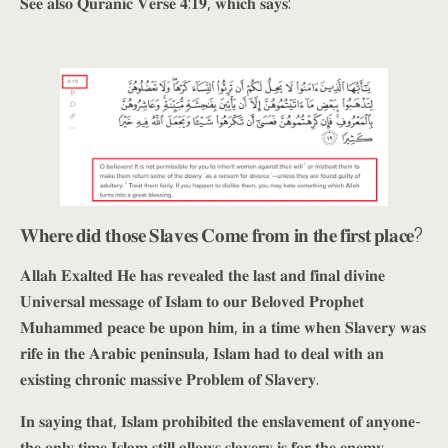
𝐒𝐞𝐞 𝐚𝐥𝐬𝐨 𝐐𝐮𝐫𝐚𝐧𝐢𝐜 𝐕𝐞𝐫𝐬𝐞 𝟒:𝟏𝟗, 𝐰𝐡𝐢𝐜𝐡 𝐬𝐚𝐲𝐬:
𝐖𝐡𝐞𝐫𝐞 𝐝𝐢𝐝 𝐭𝐡𝐨𝐬𝐞 𝐒𝐥𝐚𝐯𝐞𝐬 𝐂𝐨𝐦𝐞 𝐟𝐫𝐨𝐦 𝐢𝐧 𝐭𝐡𝐞 𝐟𝐢𝐫𝐬𝐭 𝐩𝐥𝐚𝐜𝐞?
𝐀𝐥𝐥𝐚𝐡 𝐄𝐱𝐚𝐥𝐭𝐞𝐝 𝐇𝐞 𝐡𝐚𝐬 𝐫𝐞𝐯𝐞𝐚𝐥𝐞𝐝 𝐭𝐡𝐞 𝐥𝐚𝐬𝐭 𝐚𝐧𝐝 𝐟𝐢𝐧𝐚𝐥 𝐝𝐢𝐯𝐢𝐧𝐞
𝐔𝐧𝐢𝐯𝐞𝐫𝐬𝐚𝐥 𝐦𝐞𝐬𝐬𝐚𝐠𝐞 𝐨𝐟 𝐈𝐬𝐥𝐚𝐦 𝐭𝐨 𝐨𝐮𝐫 𝐁𝐞𝐥𝐨𝐯𝐞𝐝 𝐏𝐫𝐨𝐩𝐡𝐞𝐭
𝐌𝐮𝐡𝐚𝐦𝐦𝐞𝐝 𝐩𝐞𝐚𝐜𝐞 𝐛𝐞 𝐮𝐩𝐨𝐧 𝐡𝐢𝐦, 𝐢𝐧 𝐚 𝐭𝐢𝐦𝐞 𝐰𝐡𝐞𝐧 𝐒𝐥𝐚𝐯𝐞𝐫𝐲 𝐰𝐚𝐬
𝐫𝐢𝐟𝐞 𝐢𝐧 𝐭𝐡𝐞 𝐀𝐫𝐚𝐛𝐢𝐜 𝐩𝐞𝐧𝐢𝐧𝐬𝐮𝐥𝐚, 𝐈𝐬𝐥𝐚𝐦 𝐡𝐚𝐝 𝐭𝐨 𝐝𝐞𝐚𝐥 𝐰𝐢𝐭𝐡 𝐚𝐧
𝐞𝐱𝐢𝐬𝐭𝐢𝐧𝐠 𝐜𝐡𝐫𝐨𝐧𝐢𝐜 𝐦𝐚𝐬𝐬𝐢𝐯𝐞 𝐏𝐫𝐨𝐛𝐥𝐞𝐦 𝐨𝐟 𝐒𝐥𝐚𝐯𝐞𝐫𝐲.
𝐈𝐧 𝐬𝐚𝐲𝐢𝐧𝐠 𝐭𝐡𝐚𝐭, 𝐈𝐬𝐥𝐚𝐦 𝐩𝐫𝐨𝐡𝐢𝐛𝐢𝐭𝐞𝐝 𝐭𝐡𝐞 𝐞𝐧𝐬𝐥𝐚𝐯𝐞𝐦𝐞𝐧𝐭 𝐨𝐟 𝐚𝐧𝐲𝐨𝐧𝐞-
𝐭𝐡𝐞 𝐨𝐧𝐥𝐲 𝐭𝐢𝐦𝐞 𝐈𝐬𝐥𝐚𝐦 𝐬𝐭𝐢𝐥𝐥 𝐚𝐥𝐥𝐨𝐰𝐬 𝐬𝐥𝐚𝐯𝐞𝐫𝐲 𝐢𝐬 𝐟𝐨𝐫 𝐭𝐡𝐞 𝐞𝐧𝐞𝐦𝐲