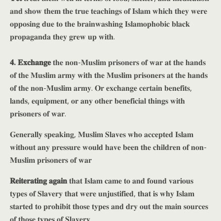
𝐚𝐧𝐝 𝐬𝐡𝐨𝐰 𝐭𝐡𝐞𝐦 𝐭𝐡𝐞 𝐭𝐫𝐮𝐞 𝐭𝐞𝐚𝐜𝐡𝐢𝐧𝐠𝐬 𝐨𝐟 𝐈𝐬𝐥𝐚𝐦 𝐰𝐡𝐢𝐜𝐡 𝐭𝐡𝐞𝐲 𝐰𝐞𝐫𝐞
𝐨𝐩𝐩𝐨𝐬𝐢𝐧𝐠 𝐝𝐮𝐞 𝐭𝐨 𝐭𝐡𝐞 𝐛𝐫𝐚𝐢𝐧𝐰𝐚𝐬𝐡𝐢𝐧𝐠 𝐈𝐬𝐥𝐚𝐦𝐨𝐩𝐡𝐨𝐛𝐢𝐜 𝐛𝐥𝐚𝐜𝐤
𝐩𝐫𝐨𝐩𝐚𝐠𝐚𝐧𝐝𝐚 𝐭𝐡𝐞𝐲 𝐠𝐫𝐞𝐰 𝐮𝐩 𝐰𝐢𝐭𝐡.
𝟒.
𝐄𝐱𝐜𝐡𝐚𝐧𝐠𝐞
𝐭𝐡𝐞 𝐧𝐨𝐧-𝐌𝐮𝐬𝐥𝐢𝐦 𝐩𝐫𝐢𝐬𝐨𝐧𝐞𝐫𝐬 𝐨𝐟 𝐰𝐚𝐫 𝐚𝐭 𝐭𝐡𝐞 𝐡𝐚𝐧𝐝𝐬
𝐨𝐟 𝐭𝐡𝐞 𝐌𝐮𝐬𝐥𝐢𝐦 𝐚𝐫𝐦𝐲 𝐰𝐢𝐭𝐡 𝐭𝐡𝐞 𝐌𝐮𝐬𝐥𝐢𝐦 𝐩𝐫𝐢𝐬𝐨𝐧𝐞𝐫𝐬 𝐚𝐭 𝐭𝐡𝐞 𝐡𝐚𝐧𝐝𝐬
𝐨𝐟 𝐭𝐡𝐞 𝐧𝐨𝐧-𝐌𝐮𝐬𝐥𝐢𝐦 𝐚𝐫𝐦𝐲. 𝐎𝐫 𝐞𝐱𝐜𝐡𝐚𝐧𝐠𝐞 𝐜𝐞𝐫𝐭𝐚𝐢𝐧 𝐛𝐞𝐧𝐞𝐟𝐢𝐭𝐬,
𝐥𝐚𝐧𝐝𝐬, 𝐞𝐪𝐮𝐢𝐩𝐦𝐞𝐧𝐭, 𝐨𝐫 𝐚𝐧𝐲 𝐨𝐭𝐡𝐞𝐫 𝐛𝐞𝐧𝐞𝐟𝐢𝐜𝐢𝐚𝐥 𝐭𝐡𝐢𝐧𝐠𝐬 𝐰𝐢𝐭𝐡
𝐩𝐫𝐢𝐬𝐨𝐧𝐞𝐫𝐬 𝐨𝐟 𝐰𝐚𝐫.
𝐆𝐞𝐧𝐞𝐫𝐚𝐥𝐥𝐲 𝐬𝐩𝐞𝐚𝐤𝐢𝐧𝐠, 𝐌𝐮𝐬𝐥𝐢𝐦 𝐒𝐥𝐚𝐯𝐞𝐬 𝐰𝐡𝐨 𝐚𝐜𝐜𝐞𝐩𝐭𝐞𝐝 𝐈𝐬𝐥𝐚𝐦
𝐰𝐢𝐭𝐡𝐨𝐮𝐭 𝐚𝐧𝐲 𝐩𝐫𝐞𝐬𝐬𝐮𝐫𝐞 𝐰𝐨𝐮𝐥𝐝 𝐡𝐚𝐯𝐞 𝐛𝐞𝐞𝐧 𝐭𝐡𝐞 𝐜𝐡𝐢𝐥𝐝𝐫𝐞𝐧 𝐨𝐟 𝐧𝐨𝐧-
𝐌𝐮𝐬𝐥𝐢𝐦 𝐩𝐫𝐢𝐬𝐨𝐧𝐞𝐫𝐬 𝐨𝐟 𝐰𝐚𝐫
𝐑𝐞𝐢𝐭𝐞𝐫𝐚𝐭𝐢𝐧𝐠 𝐚𝐠𝐚𝐢𝐧
𝐭𝐡𝐚𝐭 𝐈𝐬𝐥𝐚𝐦 𝐜𝐚𝐦𝐞 𝐭𝐨 𝐚𝐧𝐝 𝐟𝐨𝐮𝐧𝐝 𝐯𝐚𝐫𝐢𝐨𝐮𝐬
𝐭𝐲𝐩𝐞𝐬 𝐨𝐟 𝐒𝐥𝐚𝐯𝐞𝐫𝐲 𝐭𝐡𝐚𝐭 𝐰𝐞𝐫𝐞 𝐮𝐧𝐣𝐮𝐬𝐭𝐢𝐟𝐢𝐞𝐝, 𝐭𝐡𝐚𝐭 𝐢𝐬 𝐰𝐡𝐲 𝐈𝐬𝐥𝐚𝐦
𝐬𝐭𝐚𝐫𝐭𝐞𝐝 𝐭𝐨 𝐩𝐫𝐨𝐡𝐢𝐛𝐢𝐭 𝐭𝐡𝐨𝐬𝐞 𝐭𝐲𝐩𝐞𝐬 𝐚𝐧𝐝 𝐝𝐫𝐲 𝐨𝐮𝐭 𝐭𝐡𝐞 𝐦𝐚𝐢𝐧 𝐬𝐨𝐮𝐫𝐜𝐞𝐬
𝐨𝐟 𝐭𝐡𝐨𝐬𝐞 𝐭𝐲𝐩𝐞𝐬 𝐨𝐟 𝐒𝐥𝐚𝐯𝐞𝐫𝐲.