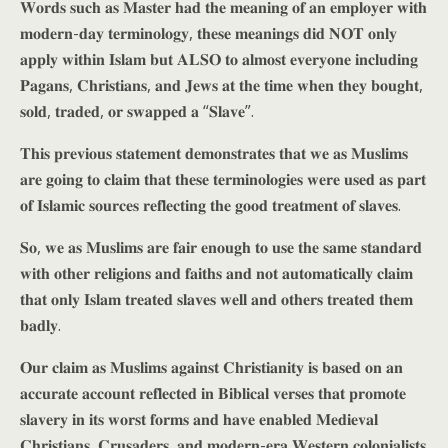
𝐖𝐨𝐫𝐝𝐬 𝐬𝐮𝐜𝐡 𝐚𝐬 𝐌𝐚𝐬𝐭𝐞𝐫 𝐡𝐚𝐝 𝐭𝐡𝐞 𝐦𝐞𝐚𝐧𝐢𝐧𝐠 𝐨𝐟 𝐚𝐧 𝐞𝐦𝐩𝐥𝐨𝐲𝐞𝐫 𝐰𝐢𝐭𝐡
𝐦𝐨𝐝𝐞𝐫𝐧-𝐝𝐚𝐲 𝐭𝐞𝐫𝐦𝐢𝐧𝐨𝐥𝐨𝐠𝐲, 𝐭𝐡𝐞𝐬𝐞 𝐦𝐞𝐚𝐧𝐢𝐧𝐠𝐬 𝐝𝐢𝐝 𝐍𝐎𝐓 𝐨𝐧𝐥𝐲
𝐚𝐩𝐩𝐥𝐲 𝐰𝐢𝐭𝐡𝐢𝐧 𝐈𝐬𝐥𝐚𝐦 𝐛𝐮𝐭 𝐀𝐋𝐒𝐎 𝐭𝐨 𝐚𝐥𝐦𝐨𝐬𝐭 𝐞𝐯𝐞𝐫𝐲𝐨𝐧𝐞 𝐢𝐧𝐜𝐥𝐮𝐝𝐢𝐧𝐠
𝐏𝐚𝐠𝐚𝐧𝐬, 𝐂𝐡𝐫𝐢𝐬𝐭𝐢𝐚𝐧𝐬, 𝐚𝐧𝐝 𝐉𝐞𝐰𝐬 𝐚𝐭 𝐭𝐡𝐞 𝐭𝐢𝐦𝐞 𝐰𝐡𝐞𝐧 𝐭𝐡𝐞𝐲 𝐛𝐨𝐮𝐠𝐡𝐭,
𝐬𝐨𝐥𝐝, 𝐭𝐫𝐚𝐝𝐞𝐝, 𝐨𝐫 𝐬𝐰𝐚𝐩𝐩𝐞𝐝 𝐚 “𝐒𝐥𝐚𝐯𝐞”.
𝐓𝐡𝐢𝐬 𝐩𝐫𝐞𝐯𝐢𝐨𝐮𝐬 𝐬𝐭𝐚𝐭𝐞𝐦𝐞𝐧𝐭 𝐝𝐞𝐦𝐨𝐧𝐬𝐭𝐫𝐚𝐭𝐞𝐬 𝐭𝐡𝐚𝐭 𝐰𝐞 𝐚𝐬 𝐌𝐮𝐬𝐥𝐢𝐦𝐬
𝐚𝐫𝐞 𝐠𝐨𝐢𝐧𝐠 𝐭𝐨 𝐜𝐥𝐚𝐢𝐦 𝐭𝐡𝐚𝐭 𝐭𝐡𝐞𝐬𝐞 𝐭𝐞𝐫𝐦𝐢𝐧𝐨𝐥𝐨𝐠𝐢𝐞𝐬 𝐰𝐞𝐫𝐞 𝐮𝐬𝐞𝐝 𝐚𝐬 𝐩𝐚𝐫𝐭
𝐨𝐟 𝐈𝐬𝐥𝐚𝐦𝐢𝐜 𝐬𝐨𝐮𝐫𝐜𝐞𝐬 𝐫𝐞𝐟𝐥𝐞𝐜𝐭𝐢𝐧𝐠 𝐭𝐡𝐞 𝐠𝐨𝐨𝐝 𝐭𝐫𝐞𝐚𝐭𝐦𝐞𝐧𝐭 𝐨𝐟 𝐬𝐥𝐚𝐯𝐞𝐬.
𝐒𝐨, 𝐰𝐞 𝐚𝐬 𝐌𝐮𝐬𝐥𝐢𝐦𝐬 𝐚𝐫𝐞 𝐟𝐚𝐢𝐫 𝐞𝐧𝐨𝐮𝐠𝐡 𝐭𝐨 𝐮𝐬𝐞 𝐭𝐡𝐞 𝐬𝐚𝐦𝐞 𝐬𝐭𝐚𝐧𝐝𝐚𝐫𝐝
𝐰𝐢𝐭𝐡 𝐨𝐭𝐡𝐞𝐫 𝐫𝐞𝐥𝐢𝐠𝐢𝐨𝐧𝐬 𝐚𝐧𝐝 𝐟𝐚𝐢𝐭𝐡𝐬 𝐚𝐧𝐝 𝐧𝐨𝐭 𝐚𝐮𝐭𝐨𝐦𝐚𝐭𝐢𝐜𝐚𝐥𝐥𝐲 𝐜𝐥𝐚𝐢𝐦
𝐭𝐡𝐚𝐭 𝐨𝐧𝐥𝐲 𝐈𝐬𝐥𝐚𝐦 𝐭𝐫𝐞𝐚𝐭𝐞𝐝 𝐬𝐥𝐚𝐯𝐞𝐬 𝐰𝐞𝐥𝐥 𝐚𝐧𝐝 𝐨𝐭𝐡𝐞𝐫𝐬 𝐭𝐫𝐞𝐚𝐭𝐞𝐝 𝐭𝐡𝐞𝐦
𝐛𝐚𝐝𝐥𝐲.
𝐎𝐮𝐫 𝐜𝐥𝐚𝐢𝐦 𝐚𝐬 𝐌𝐮𝐬𝐥𝐢𝐦𝐬 𝐚𝐠𝐚𝐢𝐧𝐬𝐭 𝐂𝐡𝐫𝐢𝐬𝐭𝐢𝐚𝐧𝐢𝐭𝐲 𝐢𝐬 𝐛𝐚𝐬𝐞𝐝 𝐨𝐧 𝐚𝐧
𝐚𝐜𝐜𝐮𝐫𝐚𝐭𝐞 𝐚𝐜𝐜𝐨𝐮𝐧𝐭 𝐫𝐞𝐟𝐥𝐞𝐜𝐭𝐞𝐝 𝐢𝐧 𝐁𝐢𝐛𝐥𝐢𝐜𝐚𝐥 𝐯𝐞𝐫𝐬𝐞𝐬 𝐭𝐡𝐚𝐭 𝐩𝐫𝐨𝐦𝐨𝐭𝐞
𝐬𝐥𝐚𝐯𝐞𝐫𝐲 𝐢𝐧 𝐢𝐭𝐬 𝐰𝐨𝐫𝐬𝐭 𝐟𝐨𝐫𝐦𝐬 𝐚𝐧𝐝 𝐡𝐚𝐯𝐞 𝐞𝐧𝐚𝐛𝐥𝐞𝐝 𝐌𝐞𝐝𝐢𝐞𝐯𝐚𝐥
𝐂𝐡𝐫𝐢𝐬𝐭𝐢𝐚𝐧𝐬, 𝐂𝐫𝐮𝐬𝐚𝐝𝐞𝐫𝐬, 𝐚𝐧𝐝 𝐦𝐨𝐝𝐞𝐫𝐧-𝐞𝐫𝐚 𝐖𝐞𝐬𝐭𝐞𝐫𝐧 𝐜𝐨𝐥𝐨𝐧𝐢𝐚𝐥𝐢𝐬𝐭𝐬