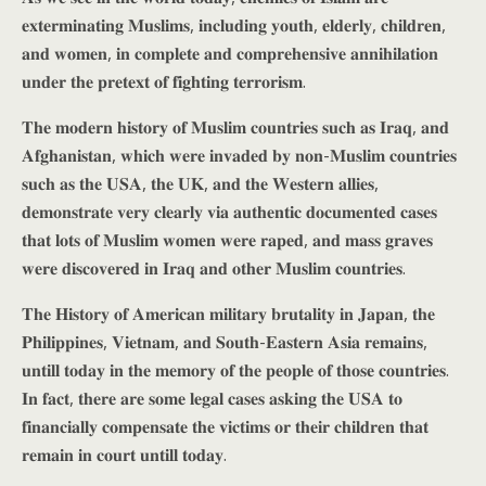
𝐞𝐱𝐭𝐞𝐫𝐦𝐢𝐧𝐚𝐭𝐢𝐧𝐠 𝐌𝐮𝐬𝐥𝐢𝐦𝐬, 𝐢𝐧𝐜𝐥𝐮𝐝𝐢𝐧𝐠 𝐲𝐨𝐮𝐭𝐡, 𝐞𝐥𝐝𝐞𝐫𝐥𝐲, 𝐜𝐡𝐢𝐥𝐝𝐫𝐞𝐧,
𝐚𝐧𝐝 𝐰𝐨𝐦𝐞𝐧, 𝐢𝐧 𝐜𝐨𝐦𝐩𝐥𝐞𝐭𝐞 𝐚𝐧𝐝 𝐜𝐨𝐦𝐩𝐫𝐞𝐡𝐞𝐧𝐬𝐢𝐯𝐞 𝐚𝐧𝐧𝐢𝐡𝐢𝐥𝐚𝐭𝐢𝐨𝐧
𝐮𝐧𝐝𝐞𝐫 𝐭𝐡𝐞 𝐩𝐫𝐞𝐭𝐞𝐱𝐭 𝐨𝐟 𝐟𝐢𝐠𝐡𝐭𝐢𝐧𝐠 𝐭𝐞𝐫𝐫𝐨𝐫𝐢𝐬𝐦.
𝐓𝐡𝐞 𝐦𝐨𝐝𝐞𝐫𝐧 𝐡𝐢𝐬𝐭𝐨𝐫𝐲 𝐨𝐟 𝐌𝐮𝐬𝐥𝐢𝐦 𝐜𝐨𝐮𝐧𝐭𝐫𝐢𝐞𝐬 𝐬𝐮𝐜𝐡 𝐚𝐬 𝐈𝐫𝐚𝐪, 𝐚𝐧𝐝
𝐀𝐟𝐠𝐡𝐚𝐧𝐢𝐬𝐭𝐚𝐧, 𝐰𝐡𝐢𝐜𝐡 𝐰𝐞𝐫𝐞 𝐢𝐧𝐯𝐚𝐝𝐞𝐝 𝐛𝐲 𝐧𝐨𝐧-𝐌𝐮𝐬𝐥𝐢𝐦 𝐜𝐨𝐮𝐧𝐭𝐫𝐢𝐞𝐬
𝐬𝐮𝐜𝐡 𝐚𝐬 𝐭𝐡𝐞 𝐔𝐒𝐀, 𝐭𝐡𝐞 𝐔𝐊, 𝐚𝐧𝐝 𝐭𝐡𝐞 𝐖𝐞𝐬𝐭𝐞𝐫𝐧 𝐚𝐥𝐥𝐢𝐞𝐬,
𝐝𝐞𝐦𝐨𝐧𝐬𝐭𝐫𝐚𝐭𝐞 𝐯𝐞𝐫𝐲 𝐜𝐥𝐞𝐚𝐫𝐥𝐲 𝐯𝐢𝐚 𝐚𝐮𝐭𝐡𝐞𝐧𝐭𝐢𝐜 𝐝𝐨𝐜𝐮𝐦𝐞𝐧𝐭𝐞𝐝 𝐜𝐚𝐬𝐞𝐬
𝐭𝐡𝐚𝐭 𝐥𝐨𝐭𝐬 𝐨𝐟 𝐌𝐮𝐬𝐥𝐢𝐦 𝐰𝐨𝐦𝐞𝐧 𝐰𝐞𝐫𝐞 𝐫𝐚𝐩𝐞𝐝, 𝐚𝐧𝐝 𝐦𝐚𝐬𝐬 𝐠𝐫𝐚𝐯𝐞𝐬
𝐰𝐞𝐫𝐞 𝐝𝐢𝐬𝐜𝐨𝐯𝐞𝐫𝐞𝐝 𝐢𝐧 𝐈𝐫𝐚𝐪 𝐚𝐧𝐝 𝐨𝐭𝐡𝐞𝐫 𝐌𝐮𝐬𝐥𝐢𝐦 𝐜𝐨𝐮𝐧𝐭𝐫𝐢𝐞𝐬.
𝐓𝐡𝐞 𝐇𝐢𝐬𝐭𝐨𝐫𝐲 𝐨𝐟 𝐀𝐦𝐞𝐫𝐢𝐜𝐚𝐧 𝐦𝐢𝐥𝐢𝐭𝐚𝐫𝐲 𝐛𝐫𝐮𝐭𝐚𝐥𝐢𝐭𝐲 𝐢𝐧 𝐉𝐚𝐩𝐚𝐧, 𝐭𝐡𝐞
𝐏𝐡𝐢𝐥𝐢𝐩𝐩𝐢𝐧𝐞𝐬, 𝐕𝐢𝐞𝐭𝐧𝐚𝐦, 𝐚𝐧𝐝 𝐒𝐨𝐮𝐭𝐡-𝐄𝐚𝐬𝐭𝐞𝐫𝐧 𝐀𝐬𝐢𝐚 𝐫𝐞𝐦𝐚𝐢𝐧𝐬,
𝐮𝐧𝐭𝐢𝐥𝐥 𝐭𝐨𝐝𝐚𝐲 𝐢𝐧 𝐭𝐡𝐞 𝐦𝐞𝐦𝐨𝐫𝐲 𝐨𝐟 𝐭𝐡𝐞 𝐩𝐞𝐨𝐩𝐥𝐞 𝐨𝐟 𝐭𝐡𝐨𝐬𝐞 𝐜𝐨𝐮𝐧𝐭𝐫𝐢𝐞𝐬.
𝐈𝐧 𝐟𝐚𝐜𝐭, 𝐭𝐡𝐞𝐫𝐞 𝐚𝐫𝐞 𝐬𝐨𝐦𝐞 𝐥𝐞𝐠𝐚𝐥 𝐜𝐚𝐬𝐞𝐬 𝐚𝐬𝐤𝐢𝐧𝐠 𝐭𝐡𝐞 𝐔𝐒𝐀 𝐭𝐨
𝐟𝐢𝐧𝐚𝐧𝐜𝐢𝐚𝐥𝐥𝐲 𝐜𝐨𝐦𝐩𝐞𝐧𝐬𝐚𝐭𝐞 𝐭𝐡𝐞 𝐯𝐢𝐜𝐭𝐢𝐦𝐬 𝐨𝐫 𝐭𝐡𝐞𝐢𝐫 𝐜𝐡𝐢𝐥𝐝𝐫𝐞𝐧 𝐭𝐡𝐚𝐭
𝐫𝐞𝐦𝐚𝐢𝐧 𝐢𝐧 𝐜𝐨𝐮𝐫𝐭 𝐮𝐧𝐭𝐢𝐥𝐥 𝐭𝐨𝐝𝐚𝐲.