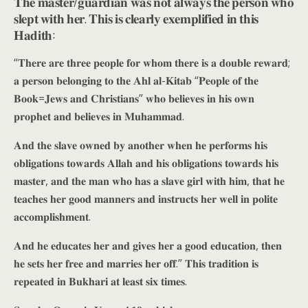
𝐓𝐡𝐞 𝐦𝐚𝐬𝐭𝐞𝐫/𝐠𝐮𝐚𝐫𝐝𝐢𝐚𝐧 𝐰𝐚𝐬 𝐧𝐨𝐭 𝐚𝐥𝐰𝐚𝐲𝐬 𝐭𝐡𝐞 𝐩𝐞𝐫𝐬𝐨𝐧 𝐰𝐡𝐨
𝐬𝐥𝐞𝐩𝐭 𝐰𝐢𝐭𝐡 𝐡𝐞𝐫. 𝐓𝐡𝐢𝐬 𝐢𝐬 𝐜𝐥𝐞𝐚𝐫𝐥𝐲 𝐞𝐱𝐞𝐦𝐩𝐥𝐢𝐟𝐢𝐞𝐝 𝐢𝐧 𝐭𝐡𝐢𝐬
𝐇𝐚𝐝𝐢𝐭𝐡:
“𝐓𝐡𝐞𝐫𝐞 𝐚𝐫𝐞 𝐭𝐡𝐫𝐞𝐞 𝐩𝐞𝐨𝐩𝐥𝐞 𝐟𝐨𝐫 𝐰𝐡𝐨𝐦 𝐭𝐡𝐞𝐫𝐞 𝐢𝐬 𝐚 𝐝𝐨𝐮𝐛𝐥𝐞 𝐫𝐞𝐰𝐚𝐫𝐝;
𝐚 𝐩𝐞𝐫𝐬𝐨𝐧 𝐛𝐞𝐥𝐨𝐧𝐠𝐢𝐧𝐠 𝐭𝐨 𝐭𝐡𝐞 𝐀𝐡𝐥 𝐚𝐥-𝐊𝐢𝐭𝐚𝐛 “𝐏𝐞𝐨𝐩𝐥𝐞 𝐨𝐟 𝐭𝐡𝐞
𝐁𝐨𝐨𝐤=𝐉𝐞𝐰𝐬 𝐚𝐧𝐝 𝐂𝐡𝐫𝐢𝐬𝐭𝐢𝐚𝐧𝐬” 𝐰𝐡𝐨 𝐛𝐞𝐥𝐢𝐞𝐯𝐞𝐬 𝐢𝐧 𝐡𝐢𝐬 𝐨𝐰𝐧
𝐩𝐫𝐨𝐩𝐡𝐞𝐭 𝐚𝐧𝐝 𝐛𝐞𝐥𝐢𝐞𝐯𝐞𝐬 𝐢𝐧 𝐌𝐮𝐡𝐚𝐦𝐦𝐚𝐝.
𝐀𝐧𝐝 𝐭𝐡𝐞 𝐬𝐥𝐚𝐯𝐞 𝐨𝐰𝐧𝐞𝐝 𝐛𝐲 𝐚𝐧𝐨𝐭𝐡𝐞𝐫 𝐰𝐡𝐞𝐧 𝐡𝐞 𝐩𝐞𝐫𝐟𝐨𝐫𝐦𝐬 𝐡𝐢𝐬
𝐨𝐛𝐥𝐢𝐠𝐚𝐭𝐢𝐨𝐧𝐬 𝐭𝐨𝐰𝐚𝐫𝐝𝐬 𝐀𝐥𝐥𝐚𝐡 𝐚𝐧𝐝 𝐡𝐢𝐬 𝐨𝐛𝐥𝐢𝐠𝐚𝐭𝐢𝐨𝐧𝐬 𝐭𝐨𝐰𝐚𝐫𝐝𝐬 𝐡𝐢𝐬
𝐦𝐚𝐬𝐭𝐞𝐫, 𝐚𝐧𝐝 𝐭𝐡𝐞 𝐦𝐚𝐧 𝐰𝐡𝐨 𝐡𝐚𝐬 𝐚 𝐬𝐥𝐚𝐯𝐞 𝐠𝐢𝐫𝐥 𝐰𝐢𝐭𝐡 𝐡𝐢𝐦, 𝐭𝐡𝐚𝐭 𝐡𝐞
𝐭𝐞𝐚𝐜𝐡𝐞𝐬 𝐡𝐞𝐫 𝐠𝐨𝐨𝐝 𝐦𝐚𝐧𝐧𝐞𝐫𝐬 𝐚𝐧𝐝 𝐢𝐧𝐬𝐭𝐫𝐮𝐜𝐭𝐬 𝐡𝐞𝐫 𝐰𝐞𝐥𝐥 𝐢𝐧 𝐩𝐨𝐥𝐢𝐭𝐞
𝐚𝐜𝐜𝐨𝐦𝐩𝐥𝐢𝐬𝐡𝐦𝐞𝐧𝐭.
𝐀𝐧𝐝 𝐡𝐞 𝐞𝐝𝐮𝐜𝐚𝐭𝐞𝐬 𝐡𝐞𝐫 𝐚𝐧𝐝 𝐠𝐢𝐯𝐞𝐬 𝐡𝐞𝐫 𝐚 𝐠𝐨𝐨𝐝 𝐞𝐝𝐮𝐜𝐚𝐭𝐢𝐨𝐧, 𝐭𝐡𝐞𝐧
𝐡𝐞 𝐬𝐞𝐭𝐬 𝐡𝐞𝐫 𝐟𝐫𝐞𝐞 𝐚𝐧𝐝 𝐦𝐚𝐫𝐫𝐢𝐞𝐬 𝐡𝐞𝐫 𝐨𝐟𝐟.” 𝐓𝐡𝐢𝐬 𝐭𝐫𝐚𝐝𝐢𝐭𝐢𝐨𝐧 𝐢𝐬
𝐫𝐞𝐩𝐞𝐚𝐭𝐞𝐝 𝐢𝐧 𝐁𝐮𝐤𝐡𝐚𝐫𝐢 𝐚𝐭 𝐥𝐞𝐚𝐬𝐭 𝐬𝐢𝐱 𝐭𝐢𝐦𝐞𝐬.