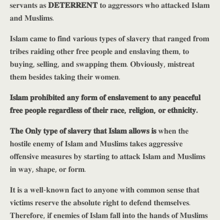
𝐬𝐞𝐫𝐯𝐚𝐧𝐭𝐬 𝐚𝐬
𝐃𝐄𝐓𝐄𝐑𝐑𝐄𝐍𝐓
𝐭𝐨 𝐚𝐠𝐠𝐫𝐞𝐬𝐬𝐨𝐫𝐬 𝐰𝐡𝐨 𝐚𝐭𝐭𝐚𝐜𝐤𝐞𝐝 𝐈𝐬𝐥𝐚𝐦
𝐚𝐧𝐝 𝐌𝐮𝐬𝐥𝐢𝐦𝐬.
𝐈𝐬𝐥𝐚𝐦 𝐜𝐚𝐦𝐞 𝐭𝐨 𝐟𝐢𝐧𝐝 𝐯𝐚𝐫𝐢𝐨𝐮𝐬 𝐭𝐲𝐩𝐞𝐬 𝐨𝐟 𝐬𝐥𝐚𝐯𝐞𝐫𝐲 𝐭𝐡𝐚𝐭 𝐫𝐚𝐧𝐠𝐞𝐝 𝐟𝐫𝐨𝐦
𝐭𝐫𝐢𝐛𝐞𝐬 𝐫𝐚𝐢𝐝𝐢𝐧𝐠 𝐨𝐭𝐡𝐞𝐫 𝐟𝐫𝐞𝐞 𝐩𝐞𝐨𝐩𝐥𝐞 𝐚𝐧𝐝 𝐞𝐧𝐬𝐥𝐚𝐯𝐢𝐧𝐠 𝐭𝐡𝐞𝐦, 𝐭𝐨
𝐛𝐮𝐲𝐢𝐧𝐠, 𝐬𝐞𝐥𝐥𝐢𝐧𝐠, 𝐚𝐧𝐝 𝐬𝐰𝐚𝐩𝐩𝐢𝐧𝐠 𝐭𝐡𝐞𝐦. 𝐎𝐛𝐯𝐢𝐨𝐮𝐬𝐥𝐲, 𝐦𝐢𝐬𝐭𝐫𝐞𝐚𝐭
𝐭𝐡𝐞𝐦 𝐛𝐞𝐬𝐢𝐝𝐞𝐬 𝐭𝐚𝐤𝐢𝐧𝐠 𝐭𝐡𝐞𝐢𝐫 𝐰𝐨𝐦𝐞𝐧.
𝐈𝐬𝐥𝐚𝐦 𝐩𝐫𝐨𝐡𝐢𝐛𝐢𝐭𝐞𝐝 𝐚𝐧𝐲 𝐟𝐨𝐫𝐦 𝐨𝐟 𝐞𝐧𝐬𝐥𝐚𝐯𝐞𝐦𝐞𝐧𝐭 𝐭𝐨 𝐚𝐧𝐲 𝐩𝐞𝐚𝐜𝐞𝐟𝐮𝐥
𝐟𝐫𝐞𝐞 𝐩𝐞𝐨𝐩𝐥𝐞 𝐫𝐞𝐠𝐚𝐫𝐝𝐥𝐞𝐬𝐬 𝐨𝐟 𝐭𝐡𝐞𝐢𝐫 𝐫𝐚𝐜𝐞, 𝐫𝐞𝐥𝐢𝐠𝐢𝐨𝐧, 𝐨𝐫 𝐞𝐭𝐡𝐧𝐢𝐜𝐢𝐭𝐲.
𝐓𝐡𝐞 𝐎𝐧𝐥𝐲 𝐭𝐲𝐩𝐞 𝐨𝐟 𝐬𝐥𝐚𝐯𝐞𝐫𝐲 𝐭𝐡𝐚𝐭 𝐈𝐬𝐥𝐚𝐦 𝐚𝐥𝐥𝐨𝐰𝐬 𝐢𝐬
𝐰𝐡𝐞𝐧 𝐭𝐡𝐞
𝐡𝐨𝐬𝐭𝐢𝐥𝐞 𝐞𝐧𝐞𝐦𝐲 𝐨𝐟 𝐈𝐬𝐥𝐚𝐦 𝐚𝐧𝐝 𝐌𝐮𝐬𝐥𝐢𝐦𝐬 𝐭𝐚𝐤𝐞𝐬 𝐚𝐠𝐠𝐫𝐞𝐬𝐬𝐢𝐯𝐞
𝐨𝐟𝐟𝐞𝐧𝐬𝐢𝐯𝐞 𝐦𝐞𝐚𝐬𝐮𝐫𝐞𝐬 𝐛𝐲 𝐬𝐭𝐚𝐫𝐭𝐢𝐧𝐠 𝐭𝐨 𝐚𝐭𝐭𝐚𝐜𝐤 𝐈𝐬𝐥𝐚𝐦 𝐚𝐧𝐝 𝐌𝐮𝐬𝐥𝐢𝐦𝐬
𝐢𝐧 𝐰𝐚𝐲, 𝐬𝐡𝐚𝐩𝐞, 𝐨𝐫 𝐟𝐨𝐫𝐦.
𝐈𝐭 𝐢𝐬 𝐚 𝐰𝐞𝐥𝐥-𝐤𝐧𝐨𝐰𝐧 𝐟𝐚𝐜𝐭 𝐭𝐨 𝐚𝐧𝐲𝐨𝐧𝐞 𝐰𝐢𝐭𝐡 𝐜𝐨𝐦𝐦𝐨𝐧 𝐬𝐞𝐧𝐬𝐞 𝐭𝐡𝐚𝐭
𝐯𝐢𝐜𝐭𝐢𝐦𝐬 𝐫𝐞𝐬𝐞𝐫𝐯𝐞 𝐭𝐡𝐞 𝐚𝐛𝐬𝐨𝐥𝐮𝐭𝐞 𝐫𝐢𝐠𝐡𝐭 𝐭𝐨 𝐝𝐞𝐟𝐞𝐧𝐝 𝐭𝐡𝐞𝐦𝐬𝐞𝐥𝐯𝐞𝐬.
𝐓𝐡𝐞𝐫𝐞𝐟𝐨𝐫𝐞, 𝐢𝐟 𝐞𝐧𝐞𝐦𝐢𝐞𝐬 𝐨𝐟 𝐈𝐬𝐥𝐚𝐦 𝐟𝐚𝐥𝐥 𝐢𝐧𝐭𝐨 𝐭𝐡𝐞 𝐡𝐚𝐧𝐝𝐬 𝐨𝐟 𝐌𝐮𝐬𝐥𝐢𝐦𝐬