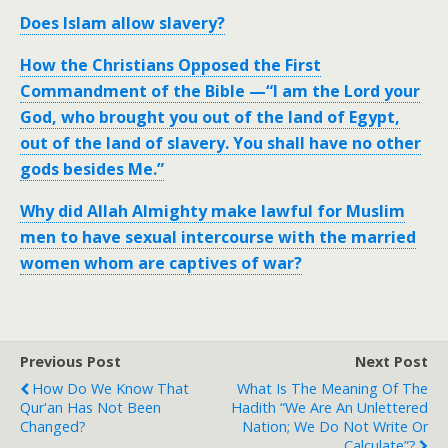
Does Islam allow slavery?
How the Christians Opposed the First
Commandment of the Bible —“I am the Lord your
God, who brought you out of the land of Egypt,
out of the land of slavery. You shall have no other
gods besides Me.”
Why did Allah Almighty make lawful for Muslim
men to have sexual intercourse with the married
women whom are captives of war?
Previous Post
Next Post
How Do We Know That
What Is The Meaning Of The
Qur'an Has Not Been
Hadith “We Are An Unlettered
Changed?
Nation; We Do Not Write Or
Calculate”?