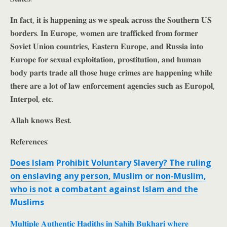
𝐈𝐧 𝐟𝐚𝐜𝐭, 𝐢𝐭 𝐢𝐬 𝐡𝐚𝐩𝐩𝐞𝐧𝐢𝐧𝐠 𝐚𝐬 𝐰𝐞 𝐬𝐩𝐞𝐚𝐤 𝐚𝐜𝐫𝐨𝐬𝐬 𝐭𝐡𝐞 𝐒𝐨𝐮𝐭𝐡𝐞𝐫𝐧 𝐔𝐒
𝐛𝐨𝐫𝐝𝐞𝐫𝐬. 𝐈𝐧 𝐄𝐮𝐫𝐨𝐩𝐞, 𝐰𝐨𝐦𝐞𝐧 𝐚𝐫𝐞 𝐭𝐫𝐚𝐟𝐟𝐢𝐜𝐤𝐞𝐝 𝐟𝐫𝐨𝐦 𝐟𝐨𝐫𝐦𝐞𝐫
𝐒𝐨𝐯𝐢𝐞𝐭 𝐔𝐧𝐢𝐨𝐧 𝐜𝐨𝐮𝐧𝐭𝐫𝐢𝐞𝐬, 𝐄𝐚𝐬𝐭𝐞𝐫𝐧 𝐄𝐮𝐫𝐨𝐩𝐞, 𝐚𝐧𝐝 𝐑𝐮𝐬𝐬𝐢𝐚 𝐢𝐧𝐭𝐨
𝐄𝐮𝐫𝐨𝐩𝐞 𝐟𝐨𝐫 𝐬𝐞𝐱𝐮𝐚𝐥 𝐞𝐱𝐩𝐥𝐨𝐢𝐭𝐚𝐭𝐢𝐨𝐧, 𝐩𝐫𝐨𝐬𝐭𝐢𝐭𝐮𝐭𝐢𝐨𝐧, 𝐚𝐧𝐝 𝐡𝐮𝐦𝐚𝐧
𝐛𝐨𝐝𝐲 𝐩𝐚𝐫𝐭𝐬 𝐭𝐫𝐚𝐝𝐞 𝐚𝐥𝐥 𝐭𝐡𝐨𝐬𝐞 𝐡𝐮𝐠𝐞 𝐜𝐫𝐢𝐦𝐞𝐬 𝐚𝐫𝐞 𝐡𝐚𝐩𝐩𝐞𝐧𝐢𝐧𝐠 𝐰𝐡𝐢𝐥𝐞
𝐭𝐡𝐞𝐫𝐞 𝐚𝐫𝐞 𝐚 𝐥𝐨𝐭 𝐨𝐟 𝐥𝐚𝐰 𝐞𝐧𝐟𝐨𝐫𝐜𝐞𝐦𝐞𝐧𝐭 𝐚𝐠𝐞𝐧𝐜𝐢𝐞𝐬 𝐬𝐮𝐜𝐡 𝐚𝐬 𝐄𝐮𝐫𝐨𝐩𝐨𝐥,
𝐈𝐧𝐭𝐞𝐫𝐩𝐨𝐥, 𝐞𝐭𝐜.
𝐀𝐥𝐥𝐚𝐡 𝐤𝐧𝐨𝐰𝐬 𝐁𝐞𝐬𝐭.
𝐑𝐞𝐟𝐞𝐫𝐞𝐧𝐜𝐞𝐬:
Does Islam Prohibit Voluntary Slavery? The ruling
on enslaving any person, Muslim or non-Muslim,
who is not a combatant against Islam and the
Muslims
𝐌𝐮𝐥𝐭𝐢𝐩𝐥𝐞 𝐀𝐮𝐭𝐡𝐞𝐧𝐭𝐢𝐜 𝐇𝐚𝐝𝐢𝐭𝐡𝐬 𝐢𝐧 𝐒𝐚𝐡𝐢𝐡 𝐁𝐮𝐤𝐡𝐚𝐫𝐢 𝐰𝐡𝐞𝐫𝐞