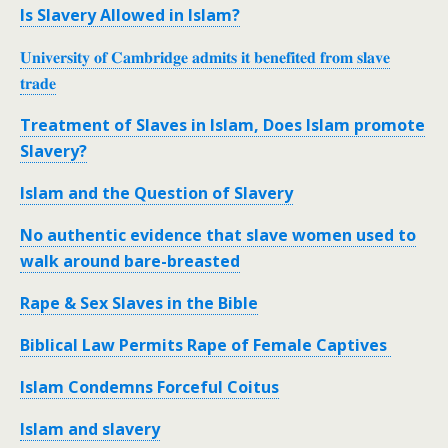
Is Slavery Allowed in Islam?
𝐔𝐧𝐢𝐯𝐞𝐫𝐬𝐢𝐭𝐲 𝐨𝐟 𝐂𝐚𝐦𝐛𝐫𝐢𝐝𝐠𝐞 𝐚𝐝𝐦𝐢𝐭𝐬 𝐢𝐭 𝐛𝐞𝐧𝐞𝐟𝐢𝐭𝐞𝐝 𝐟𝐫𝐨𝐦 𝐬𝐥𝐚𝐯𝐞
𝐭𝐫𝐚𝐝𝐞
Treatment of Slaves in Islam, Does Islam promote
Slavery?
Islam and the Question of Slavery
No authentic evidence that slave women used to
walk around bare-breasted
Rape & Sex Slaves in the Bible
Biblical Law Permits Rape of Female Captives
Islam Condemns Forceful Coitus
Islam and slavery