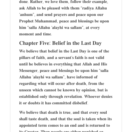
𝐝𝐨𝐧𝐞. 𝐑𝐚𝐭𝐡𝐞𝐫, 𝐰𝐞 𝐥𝐨𝐯𝐞 𝐭𝐡𝐞𝐦, 𝐟𝐨𝐥𝐥𝐨𝐰 𝐭𝐡𝐞𝐢𝐫 𝐞𝐱𝐚𝐦𝐩𝐥𝐞,
𝐚𝐬𝐤 𝐀𝐥𝐥𝐚𝐡 𝐭𝐨 𝐛𝐞 𝐩𝐥𝐞𝐚𝐬𝐞𝐝 𝐰𝐢𝐭𝐡 𝐭𝐡𝐞𝐦 “𝐫𝐚𝐝𝐢𝐲𝐚 𝐀𝐥𝐥𝐚𝐡𝐮
‘𝐚𝐧𝐡𝐮𝐦”, 𝐚𝐧𝐝 𝐬𝐞𝐧𝐝 𝐩𝐫𝐚𝐲𝐞𝐫𝐬 𝐚𝐧𝐝 𝐩𝐞𝐚𝐜𝐞 𝐮𝐩𝐨𝐧 𝐨𝐮𝐫
𝐏𝐫𝐨𝐩𝐡𝐞𝐭 𝐌𝐮𝐡𝐚𝐦𝐦𝐚𝐝, 𝐩𝐞𝐚𝐜𝐞 𝐚𝐧𝐝 𝐛𝐥𝐞𝐬𝐬𝐢𝐧𝐠𝐬 𝐛𝐞 𝐮𝐩𝐨𝐧
𝐡𝐢𝐦 “𝐬𝐚𝐥𝐥𝐚 𝐀𝐥𝐥𝐚𝐡𝐮 ‘𝐚𝐥𝐚𝐲𝐡𝐢 𝐰𝐚 𝐬𝐚𝐥𝐥𝐚𝐦”, 𝐚𝐭 𝐞𝐯𝐞𝐫𝐲
𝐦𝐨𝐦𝐞𝐧𝐭 𝐚𝐧𝐝 𝐭𝐢𝐦𝐞.
𝐂𝐡𝐚𝐩𝐭𝐞𝐫 𝐅𝐢𝐯𝐞: 𝐁𝐞𝐥𝐢𝐞𝐟 𝐢𝐧 𝐭𝐡𝐞 𝐋𝐚𝐬𝐭 𝐃𝐚𝐲
𝐖𝐞 𝐛𝐞𝐥𝐢𝐞𝐯𝐞 𝐭𝐡𝐚𝐭 𝐛𝐞𝐥𝐢𝐞𝐟 𝐢𝐧 𝐭𝐡𝐞 𝐋𝐚𝐬𝐭 𝐃𝐚𝐲 𝐢𝐬 𝐨𝐧𝐞 𝐨𝐟 𝐭𝐡𝐞
𝐩𝐢𝐥𝐥𝐚𝐫𝐬 𝐨𝐟 𝐟𝐚𝐢𝐭𝐡, 𝐚𝐧𝐝 𝐚 𝐬𝐞𝐫𝐯𝐚𝐧𝐭’𝐬 𝐟𝐚𝐢𝐭𝐡 𝐢𝐬 𝐧𝐨𝐭 𝐯𝐚𝐥𝐢𝐝
𝐮𝐧𝐭𝐢𝐥 𝐡𝐞 𝐛𝐞𝐥𝐢𝐞𝐯𝐞𝐬 𝐢𝐧 𝐞𝐯𝐞𝐫𝐲𝐭𝐡𝐢𝐧𝐠 𝐭𝐡𝐚𝐭 𝐀𝐥𝐥𝐚𝐡 𝐚𝐧𝐝 𝐇𝐢𝐬
𝐌𝐞𝐬𝐬𝐞𝐧𝐠𝐞𝐫, 𝐩𝐞𝐚𝐜𝐞 𝐚𝐧𝐝 𝐛𝐥𝐞𝐬𝐬𝐢𝐧𝐠𝐬 𝐛𝐞 𝐮𝐩𝐨𝐧 𝐡𝐢𝐦 “𝐬𝐚𝐥𝐥𝐚
𝐀𝐥𝐥𝐚𝐡𝐮 ‘𝐚𝐥𝐚𝐲𝐡𝐢 𝐰𝐚 𝐬𝐚𝐥𝐥𝐚𝐦”, 𝐡𝐚𝐯𝐞 𝐢𝐧𝐟𝐨𝐫𝐦𝐞𝐝 𝐨𝐟
𝐫𝐞𝐠𝐚𝐫𝐝𝐢𝐧𝐠 𝐰𝐡𝐚𝐭 𝐰𝐢𝐥𝐥 𝐨𝐜𝐜𝐮𝐫 𝐚𝐟𝐭𝐞𝐫 𝐝𝐞𝐚𝐭𝐡, 𝐟𝐫𝐨𝐦 𝐭𝐡𝐞
𝐮𝐧𝐬𝐞𝐞𝐧 𝐰𝐡𝐢𝐜𝐡 𝐜𝐚𝐧𝐧𝐨𝐭 𝐛𝐞 𝐤𝐧𝐨𝐰𝐧 𝐛𝐲 𝐨𝐩𝐢𝐧𝐢𝐨𝐧, 𝐛𝐮𝐭 𝐢𝐬
𝐞𝐬𝐭𝐚𝐛𝐥𝐢𝐬𝐡𝐞𝐝 𝐨𝐧𝐥𝐲 𝐭𝐡𝐫𝐨𝐮𝐠𝐡 𝐫𝐞𝐯𝐞𝐥𝐚𝐭𝐢𝐨𝐧. 𝐖𝐡𝐨𝐞𝐯𝐞𝐫 𝐝𝐞𝐧𝐢𝐞𝐬
𝐢𝐭 𝐨𝐫 𝐝𝐨𝐮𝐛𝐭𝐬 𝐢𝐭 𝐡𝐚𝐬 𝐜𝐨𝐦𝐦𝐢𝐭𝐭𝐞𝐝 𝐝𝐢𝐬𝐛𝐞𝐥𝐢𝐞𝐟.
𝐖𝐞 𝐛𝐞𝐥𝐢𝐞𝐯𝐞 𝐭𝐡𝐚𝐭 𝐝𝐞𝐚𝐭𝐡 𝐢𝐬 𝐭𝐫𝐮𝐞, 𝐚𝐧𝐝 𝐭𝐡𝐚𝐭 𝐞𝐯𝐞𝐫𝐲 𝐬𝐨𝐮𝐥
𝐬𝐡𝐚𝐥𝐥 𝐭𝐚𝐬𝐭𝐞 𝐝𝐞𝐚𝐭𝐡, 𝐚𝐧𝐝 𝐭𝐡𝐚𝐭 𝐭𝐡𝐞 𝐬𝐨𝐮𝐥 𝐢𝐬 𝐭𝐚𝐤𝐞𝐧 𝐰𝐡𝐞𝐧 𝐢𝐭𝐬
𝐚𝐩𝐩𝐨𝐢𝐧𝐭𝐞𝐝 𝐭𝐞𝐫𝐦 𝐜𝐨𝐦𝐞𝐬 𝐭𝐨 𝐚𝐧 𝐞𝐧𝐝 𝐚𝐧𝐝 𝐢𝐬 𝐫𝐞𝐭𝐮𝐫𝐧𝐞𝐝 𝐭𝐨
𝐢𝐭𝐬 𝐂𝐫𝐞𝐚𝐭𝐨𝐫. 𝐓𝐡𝐞𝐧 𝐩𝐞𝐨𝐩𝐥𝐞 𝐚𝐫𝐞 𝐞𝐢𝐭𝐡𝐞𝐫 𝐩𝐮𝐧𝐢𝐬𝐡𝐞𝐝 𝐨𝐫