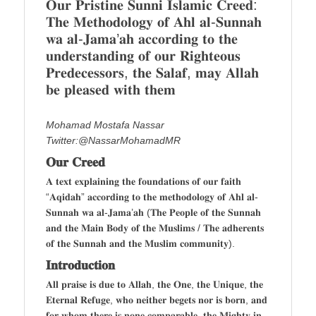
𝐎𝐮𝐫 𝐏𝐫𝐢𝐬𝐭𝐢𝐧𝐞 𝐒𝐮𝐧𝐧𝐢 𝐈𝐬𝐥𝐚𝐦𝐢𝐜 𝐂𝐫𝐞𝐞𝐝:
𝐓𝐡𝐞 𝐌𝐞𝐭𝐡𝐨𝐝𝐨𝐥𝐨𝐠𝐲 𝐨𝐟 𝐀𝐡𝐥 𝐚𝐥-𝐒𝐮𝐧𝐧𝐚𝐡
𝐰𝐚 𝐚𝐥-𝐉𝐚𝐦𝐚’𝐚𝐡 𝐚𝐜𝐜𝐨𝐫𝐝𝐢𝐧𝐠 𝐭𝐨 𝐭𝐡𝐞
𝐮𝐧𝐝𝐞𝐫𝐬𝐭𝐚𝐧𝐝𝐢𝐧𝐠 𝐨𝐟 𝐨𝐮𝐫 𝐑𝐢𝐠𝐡𝐭𝐞𝐨𝐮𝐬
𝐏𝐫𝐞𝐝𝐞𝐜𝐞𝐬𝐬𝐨𝐫𝐬, 𝐭𝐡𝐞 𝐒𝐚𝐥𝐚𝐟, 𝐦𝐚𝐲 𝐀𝐥𝐥𝐚𝐡
𝐛𝐞 𝐩𝐥𝐞𝐚𝐬𝐞𝐝 𝐰𝐢𝐭𝐡 𝐭𝐡𝐞𝐦
Mohamad Mostafa Nassar
Twitter:@NassarMohamadMR
𝐎𝐮𝐫 𝐂𝐫𝐞𝐞𝐝
𝐀 𝐭𝐞𝐱𝐭 𝐞𝐱𝐩𝐥𝐚𝐢𝐧𝐢𝐧𝐠 𝐭𝐡𝐞 𝐟𝐨𝐮𝐧𝐝𝐚𝐭𝐢𝐨𝐧𝐬 𝐨𝐟 𝐨𝐮𝐫 𝐟𝐚𝐢𝐭𝐡
“𝐀𝐪𝐢𝐝𝐚𝐡” 𝐚𝐜𝐜𝐨𝐫𝐝𝐢𝐧𝐠 𝐭𝐨 𝐭𝐡𝐞 𝐦𝐞𝐭𝐡𝐨𝐝𝐨𝐥𝐨𝐠𝐲 𝐨𝐟 𝐀𝐡𝐥 𝐚𝐥-
𝐒𝐮𝐧𝐧𝐚𝐡 𝐰𝐚 𝐚𝐥-𝐉𝐚𝐦𝐚’𝐚𝐡 (𝐓𝐡𝐞 𝐏𝐞𝐨𝐩𝐥𝐞 𝐨𝐟 𝐭𝐡𝐞 𝐒𝐮𝐧𝐧𝐚𝐡
𝐚𝐧𝐝 𝐭𝐡𝐞 𝐌𝐚𝐢𝐧 𝐁𝐨𝐝𝐲 𝐨𝐟 𝐭𝐡𝐞 𝐌𝐮𝐬𝐥𝐢𝐦𝐬 / 𝐓𝐡𝐞 𝐚𝐝𝐡𝐞𝐫𝐞𝐧𝐭𝐬
𝐨𝐟 𝐭𝐡𝐞 𝐒𝐮𝐧𝐧𝐚𝐡 𝐚𝐧𝐝 𝐭𝐡𝐞 𝐌𝐮𝐬𝐥𝐢𝐦 𝐜𝐨𝐦𝐦𝐮𝐧𝐢𝐭𝐲).
𝐈𝐧𝐭𝐫𝐨𝐝𝐮𝐜𝐭𝐢𝐨𝐧
𝐀𝐥𝐥 𝐩𝐫𝐚𝐢𝐬𝐞 𝐢𝐬 𝐝𝐮𝐞 𝐭𝐨 𝐀𝐥𝐥𝐚𝐡, 𝐭𝐡𝐞 𝐎𝐧𝐞, 𝐭𝐡𝐞 𝐔𝐧𝐢𝐪𝐮𝐞, 𝐭𝐡𝐞
𝐄𝐭𝐞𝐫𝐧𝐚𝐥 𝐑𝐞𝐟𝐮𝐠𝐞, 𝐰𝐡𝐨 𝐧𝐞𝐢𝐭𝐡𝐞𝐫 𝐛𝐞𝐠𝐞𝐭𝐬 𝐧𝐨𝐫 𝐢𝐬 𝐛𝐨𝐫𝐧, 𝐚𝐧𝐝
𝐟𝐨𝐫 𝐰𝐡𝐨𝐦 𝐭𝐡𝐞𝐫𝐞 𝐢𝐬 𝐧𝐨𝐧𝐞 𝐜𝐨𝐦𝐩𝐚𝐫𝐚𝐛𝐥𝐞, 𝐭𝐡𝐞 𝐌𝐢𝐠𝐡𝐭𝐲 𝐢𝐧