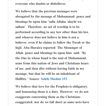
𝐞𝐯𝐞𝐫𝐲𝐨𝐧𝐞 𝐰𝐡𝐨 𝐝𝐨𝐮𝐛𝐭𝐬 𝐨𝐫 𝐝𝐢𝐬𝐛𝐞𝐥𝐢𝐞𝐯𝐞𝐬.
𝐖𝐞 𝐛𝐞𝐥𝐢𝐞𝐯𝐞 𝐭𝐡𝐚𝐭 𝐭𝐡𝐞 𝐩𝐫𝐞𝐯𝐢𝐨𝐮𝐬 𝐦𝐞𝐬𝐬𝐚𝐠𝐞𝐬 𝐰𝐞𝐫𝐞
𝐚𝐛𝐫𝐨𝐠𝐚𝐭𝐞𝐝 𝐛𝐲 𝐭𝐡𝐞 𝐦𝐞𝐬𝐬𝐚𝐠𝐞 𝐨𝐟 𝐌𝐮𝐡𝐚𝐦𝐦𝐚𝐝, 𝐩𝐞𝐚𝐜𝐞 𝐚𝐧𝐝
𝐛𝐥𝐞𝐬𝐬𝐢𝐧𝐠𝐬 𝐛𝐞 𝐮𝐩𝐨𝐧 𝐡𝐢𝐦 “𝐬𝐚𝐥𝐥𝐚 𝐀𝐥𝐥𝐚𝐡𝐮 ‘𝐚𝐥𝐚𝐲𝐡𝐢 𝐰𝐚
𝐬𝐚𝐥𝐥𝐚𝐦”. 𝐓𝐡𝐞𝐫𝐞𝐟𝐨𝐫𝐞, 𝐧𝐨 𝐚𝐜𝐭 𝐨𝐟 𝐰𝐨𝐫𝐬𝐡𝐢𝐩 𝐢𝐬 𝐭𝐨 𝐛𝐞
𝐩𝐞𝐫𝐟𝐨𝐫𝐦𝐞𝐝 𝐚𝐜𝐜𝐨𝐫𝐝𝐢𝐧𝐠 𝐭𝐨 𝐚𝐧𝐲 𝐥𝐚𝐰 𝐨𝐭𝐡𝐞𝐫 𝐭𝐡𝐚𝐧 𝐡𝐢𝐬 𝐥𝐚𝐰,
𝐚𝐧𝐝 𝐰𝐡𝐨𝐞𝐯𝐞𝐫 𝐝𝐨𝐞𝐬 𝐧𝐨𝐭 𝐛𝐞𝐥𝐢𝐞𝐯𝐞 𝐢𝐧 𝐡𝐢𝐦 𝐢𝐬 𝐧𝐨𝐭 𝐚
𝐛𝐞𝐥𝐢𝐞𝐯𝐞𝐫, 𝐞𝐯𝐞𝐧 𝐢𝐟 𝐡𝐞 𝐜𝐥𝐚𝐢𝐦𝐬 𝐭𝐨 𝐟𝐨𝐥𝐥𝐨𝐰 𝐭𝐡𝐞 𝐓𝐨𝐫𝐚𝐡 𝐨𝐫 𝐭𝐡𝐞
𝐈𝐧𝐣𝐢𝐥. 𝐀𝐛𝐮 𝐇𝐮𝐫𝐚𝐢𝐫𝐚 𝐫𝐞𝐩𝐨𝐫𝐭𝐞𝐝: 𝐓𝐡𝐞 𝐌𝐞𝐬𝐬𝐞𝐧𝐠𝐞𝐫 𝐨𝐟
𝐀𝐥𝐥𝐚𝐡, 𝐩𝐞𝐚𝐜𝐞 𝐚𝐧𝐝 𝐛𝐥𝐞𝐬𝐬𝐢𝐧𝐠𝐬 𝐛𝐞 𝐮𝐩𝐨𝐧 𝐡𝐢𝐦, 𝐬𝐚𝐢𝐝, “𝐁𝐲
𝐭𝐡𝐞 𝐎𝐧𝐞 𝐢𝐧 𝐰𝐡𝐨𝐬𝐞 𝐡𝐚𝐧𝐝 𝐢𝐬 𝐭𝐡𝐞 𝐬𝐨𝐮𝐥 𝐨𝐟 𝐌𝐮𝐡𝐚𝐦𝐦𝐚𝐝,
𝐧𝐨𝐧𝐞 𝐟𝐫𝐨𝐦 𝐭𝐡𝐢𝐬 𝐧𝐚𝐭𝐢𝐨𝐧 𝐨𝐟 𝐉𝐞𝐰𝐬 𝐚𝐧𝐝 𝐂𝐡𝐫𝐢𝐬𝐭𝐢𝐚𝐧𝐬 𝐡𝐞𝐚𝐫𝐬
𝐨𝐟 𝐦𝐞, 𝐚𝐧𝐝 𝐭𝐡𝐞𝐧 𝐝𝐢𝐞𝐬 𝐰𝐢𝐭𝐡𝐨𝐮𝐭 𝐡𝐚𝐯𝐢𝐧𝐠 𝐟𝐚𝐢𝐭𝐡 𝐢𝐧 𝐦𝐲
𝐦𝐞𝐬𝐬𝐚𝐠𝐞, 𝐛𝐮𝐭 𝐭𝐡𝐚𝐭 𝐡𝐞 𝐰𝐢𝐥𝐥 𝐛𝐞 𝐚𝐧 𝐢𝐧𝐡𝐚𝐛𝐢𝐭𝐚𝐧𝐭 𝐨𝐟
𝐇𝐞𝐥𝐥𝐟𝐢𝐫𝐞.” 𝐒𝐨𝐮𝐫𝐜𝐞:
𝐒̣𝐚𝐡̣𝐢̄𝐡̣ 𝐌𝐮𝐬𝐥𝐢𝐦 𝟏𝟓𝟑
𝐖𝐞 𝐛𝐞𝐥𝐢𝐞𝐯𝐞 𝐭𝐡𝐚𝐭 𝐥𝐨𝐯𝐞 𝐟𝐨𝐫 𝐭𝐡𝐞 𝐏𝐫𝐨𝐩𝐡𝐞𝐭𝐬 𝐢𝐬 𝐨𝐛𝐥𝐢𝐠𝐚𝐭𝐨𝐫𝐲,
𝐚𝐧𝐝 𝐡𝐨𝐧𝐨𝐮𝐫𝐢𝐧𝐠 𝐭𝐡𝐞𝐦 𝐢𝐬 𝐚 𝐝𝐮𝐭𝐲. 𝐇𝐨𝐰𝐞𝐯𝐞𝐫, 𝐰𝐞 𝐝𝐨 𝐧𝐨𝐭
𝐞𝐱𝐚𝐠𝐠𝐞𝐫𝐚𝐭𝐞 𝐜𝐨𝐧𝐜𝐞𝐫𝐧𝐢𝐧𝐠 𝐭𝐡𝐞𝐦 𝐚𝐬 𝐭𝐡𝐞 𝐂𝐡𝐫𝐢𝐬𝐭𝐢𝐚𝐧𝐬
𝐞𝐱𝐚𝐠𝐠𝐞𝐫𝐚𝐭𝐞𝐝, 𝐧𝐨𝐫 𝐝𝐨 𝐰𝐞 𝐟𝐚𝐥𝐥 𝐬𝐡𝐨𝐫𝐭 𝐚𝐬 𝐬𝐨𝐦𝐞 𝐬𝐞𝐜𝐭𝐬 𝐡𝐚𝐯𝐞