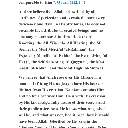
𝐜𝐨𝐦𝐩𝐚𝐫𝐚𝐛𝐥𝐞 𝐭𝐨 𝐇𝐢𝐦.”.
𝐐𝐮𝐫𝐚𝐧 (𝟏𝟏𝟐:𝟏-𝟒)
𝐀𝐧𝐝 𝐰𝐞 𝐛𝐞𝐥𝐢𝐞𝐯𝐞 𝐭𝐡𝐚𝐭 𝐀𝐥𝐥𝐚𝐡 𝐢𝐬 𝐝𝐞𝐬𝐜𝐫𝐢𝐛𝐞𝐝 𝐛𝐲 𝐚𝐥𝐥
𝐚𝐭𝐭𝐫𝐢𝐛𝐮𝐭𝐞𝐬 𝐨𝐟 𝐩𝐞𝐫𝐟𝐞𝐜𝐭𝐢𝐨𝐧 𝐚𝐧𝐝 𝐢𝐬 𝐞𝐱𝐚𝐥𝐭𝐞𝐝 𝐚𝐛𝐨𝐯𝐞 𝐞𝐯𝐞𝐫𝐲
𝐝𝐞𝐟𝐢𝐜𝐢𝐞𝐧𝐜𝐲 𝐚𝐧𝐝 𝐟𝐥𝐚𝐰. 𝐈𝐧 𝐇𝐢𝐬 𝐚𝐭𝐭𝐫𝐢𝐛𝐮𝐭𝐞𝐬, 𝐇𝐞 𝐝𝐨𝐞𝐬 𝐧𝐨𝐭
𝐫𝐞𝐬𝐞𝐦𝐛𝐥𝐞 𝐭𝐡𝐞 𝐚𝐭𝐭𝐫𝐢𝐛𝐮𝐭𝐞𝐬 𝐨𝐟 𝐜𝐫𝐞𝐚𝐭𝐞𝐝 𝐛𝐞𝐢𝐧𝐠𝐬, 𝐚𝐧𝐝 𝐧𝐨
𝐨𝐧𝐞 𝐦𝐚𝐲 𝐛𝐞 𝐜𝐨𝐦𝐩𝐚𝐫𝐞𝐝 𝐭𝐨 𝐇𝐢𝐦. 𝐇𝐞 𝐢𝐬 𝐭𝐡𝐞 𝐀𝐥𝐥-
𝐊𝐧𝐨𝐰𝐢𝐧𝐠, 𝐭𝐡𝐞 𝐀𝐥𝐥-𝐖𝐢𝐬𝐞, 𝐭𝐡𝐞 𝐀𝐥𝐥-𝐇𝐞𝐚𝐫𝐢𝐧𝐠, 𝐭𝐡𝐞 𝐀𝐥𝐥-
𝐒𝐞𝐞𝐢𝐧𝐠, 𝐭𝐡𝐞 𝐌𝐨𝐬𝐭 𝐌𝐞𝐫𝐜𝐢𝐟𝐮𝐥 “𝐚𝐥-𝐑𝐚𝐡𝐦𝐚𝐧”, 𝐭𝐡𝐞
𝐄𝐬𝐩𝐞𝐜𝐢𝐚𝐥𝐥𝐲 𝐌𝐞𝐫𝐜𝐢𝐟𝐮𝐥 “𝐚𝐥-𝐑𝐚𝐡𝐢𝐦”, 𝐭𝐡𝐞 𝐄𝐯𝐞𝐫-𝐋𝐢𝐯𝐢𝐧𝐠 “𝐚𝐥-
𝐇𝐚𝐲𝐲”, 𝐭𝐡𝐞 𝐒𝐞𝐥𝐟-𝐒𝐮𝐛𝐬𝐢𝐬𝐭𝐢𝐧𝐠 “𝐚𝐥-𝐐𝐚𝐲𝐲𝐮𝐦”, 𝐭𝐡𝐞 𝐌𝐨𝐬𝐭
𝐆𝐫𝐞𝐚𝐭 “𝐚𝐥-𝐊𝐚𝐛𝐢𝐫”, 𝐚𝐧𝐝 𝐭𝐡𝐞 𝐌𝐨𝐬𝐭 𝐇𝐢𝐠𝐡 “𝐚𝐥-𝐌𝐮𝐭𝐚’𝐚𝐥”.
𝐖𝐞 𝐛𝐞𝐥𝐢𝐞𝐯𝐞 𝐭𝐡𝐚𝐭 𝐀𝐥𝐥𝐚𝐡 𝐫𝐨𝐬𝐞 𝐨𝐯𝐞𝐫 𝐇𝐢𝐬 𝐓𝐡𝐫𝐨𝐧𝐞 𝐢𝐧 𝐚
𝐦𝐚𝐧𝐧𝐞𝐫 𝐛𝐞𝐟𝐢𝐭𝐭𝐢𝐧𝐠 𝐇𝐢𝐬 𝐦𝐚𝐣𝐞𝐬𝐭𝐲, 𝐚𝐛𝐨𝐯𝐞 𝐇𝐢𝐬 𝐡𝐞𝐚𝐯𝐞𝐧𝐬,
𝐝𝐢𝐬𝐭𝐢𝐧𝐜𝐭 𝐟𝐫𝐨𝐦 𝐇𝐢𝐬 𝐜𝐫𝐞𝐚𝐭𝐢𝐨𝐧. 𝐍𝐨 𝐩𝐥𝐚𝐜𝐞 𝐜𝐨𝐧𝐭𝐚𝐢𝐧𝐬 𝐇𝐢𝐦,
𝐚𝐧𝐝 𝐧𝐨 𝐭𝐢𝐦𝐞 𝐜𝐨𝐧𝐟𝐢𝐧𝐞𝐬 𝐇𝐢𝐦. 𝐇𝐞 𝐢𝐬 𝐰𝐢𝐭𝐡 𝐇𝐢𝐬 𝐜𝐫𝐞𝐚𝐭𝐢𝐨𝐧
𝐛𝐲 𝐇𝐢𝐬 𝐤𝐧𝐨𝐰𝐥𝐞𝐝𝐠𝐞, 𝐟𝐮𝐥𝐥𝐲 𝐚𝐰𝐚𝐫𝐞 𝐨𝐟 𝐭𝐡𝐞𝐢𝐫 𝐬𝐞𝐜𝐫𝐞𝐭𝐬 𝐚𝐧𝐝
𝐭𝐡𝐞𝐢𝐫 𝐩𝐮𝐛𝐥𝐢𝐜 𝐮𝐭𝐭𝐞𝐫𝐚𝐧𝐜𝐞𝐬. 𝐇𝐞 𝐤𝐧𝐨𝐰𝐬 𝐰𝐡𝐚𝐭 𝐰𝐚𝐬, 𝐰𝐡𝐚𝐭
𝐰𝐢𝐥𝐥 𝐛𝐞, 𝐚𝐧𝐝 𝐰𝐡𝐚𝐭 𝐰𝐚𝐬 𝐧𝐨𝐭, 𝐡𝐚𝐝 𝐢𝐭 𝐛𝐞𝐞𝐧, 𝐡𝐨𝐰 𝐢𝐭 𝐰𝐨𝐮𝐥𝐝
𝐡𝐚𝐯𝐞 𝐛𝐞𝐞𝐧. 𝐀𝐥𝐥𝐚𝐡, 𝐆𝐥𝐨𝐫𝐢𝐟𝐢𝐞𝐝 𝐛𝐞 𝐇𝐞, 𝐬𝐚𝐲𝐬 𝐢𝐧 𝐭𝐡𝐞
𝐆𝐥𝐨𝐫𝐢𝐨𝐮𝐬 𝐐𝐮𝐫’𝐚𝐧: “𝐓𝐡𝐞 𝐌𝐨𝐬𝐭 𝐂𝐨𝐦𝐩𝐚𝐬𝐬𝐢𝐨𝐧𝐚𝐭𝐞, ˹𝐖𝐡𝐨