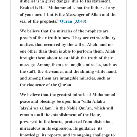
𝐝𝐢𝐬𝐛𝐞𝐥𝐢𝐞𝐟 𝐢𝐬 𝐢𝐧 𝐠𝐫𝐚𝐯𝐞 𝐝𝐚𝐧𝐠𝐞𝐫, 𝐝𝐮𝐞 𝐭𝐨 𝐇𝐢𝐬 𝐬𝐭𝐚𝐭𝐞𝐦𝐞𝐧𝐭,
𝐄𝐱𝐚𝐥𝐭𝐞𝐝 𝐢𝐬 𝐇𝐞: “𝐌𝐮𝐡̣𝐚𝐦𝐦𝐚𝐝 𝐢𝐬 𝐧𝐨𝐭 𝐭𝐡𝐞 𝐟𝐚𝐭𝐡𝐞𝐫 𝐨𝐟 𝐚𝐧𝐲
𝐨𝐟 𝐲𝐨𝐮𝐫 𝐦𝐞𝐧,𝟏 𝐛𝐮𝐭 𝐢𝐬 𝐭𝐡𝐞 𝐌𝐞𝐬𝐬𝐞𝐧𝐠𝐞𝐫 𝐨𝐟 𝐀𝐥𝐥𝐚𝐡 𝐚𝐧𝐝 𝐭𝐡𝐞
𝐬𝐞𝐚𝐥 𝐨𝐟 𝐭𝐡𝐞 𝐩𝐫𝐨𝐩𝐡𝐞𝐭𝐬.”
𝐐𝐮𝐫𝐚𝐧 (𝟑𝟑:𝟒𝟎)
𝐖𝐞 𝐛𝐞𝐥𝐢𝐞𝐯𝐞 𝐭𝐡𝐚𝐭 𝐭𝐡𝐞 𝐦𝐢𝐫𝐚𝐜𝐥𝐞𝐬 𝐨𝐟 𝐭𝐡𝐞 𝐩𝐫𝐨𝐩𝐡𝐞𝐭𝐬 𝐚𝐫𝐞
𝐩𝐫𝐨𝐨𝐟𝐬 𝐨𝐟 𝐭𝐡𝐞𝐢𝐫 𝐭𝐫𝐮𝐭𝐡𝐟𝐮𝐥𝐧𝐞𝐬𝐬. 𝐓𝐡𝐞𝐲 𝐚𝐫𝐞 𝐞𝐱𝐭𝐫𝐚𝐨𝐫𝐝𝐢𝐧𝐚𝐫𝐲
𝐦𝐚𝐭𝐭𝐞𝐫𝐬 𝐭𝐡𝐚𝐭 𝐨𝐜𝐜𝐮𝐫𝐫𝐞𝐝 𝐛𝐲 𝐭𝐡𝐞 𝐰𝐢𝐥𝐥 𝐨𝐟 𝐀𝐥𝐥𝐚𝐡, 𝐚𝐧𝐝 𝐧𝐨
𝐨𝐧𝐞 𝐨𝐭𝐡𝐞𝐫 𝐭𝐡𝐚𝐧 𝐭𝐡𝐞𝐦 𝐢𝐬 𝐚𝐛𝐥𝐞 𝐭𝐨 𝐩𝐞𝐫𝐟𝐨𝐫𝐦 𝐭𝐡𝐞𝐦. 𝐀𝐥𝐥𝐚𝐡
𝐛𝐫𝐨𝐮𝐠𝐡𝐭 𝐭𝐡𝐞𝐦 𝐚𝐛𝐨𝐮𝐭 𝐭𝐨 𝐞𝐬𝐭𝐚𝐛𝐥𝐢𝐬𝐡 𝐭𝐡𝐞 𝐭𝐫𝐮𝐭𝐡 𝐨𝐟 𝐭𝐡𝐞𝐢𝐫
𝐦𝐞𝐬𝐬𝐚𝐠𝐞. 𝐀𝐦𝐨𝐧𝐠 𝐭𝐡𝐞𝐦 𝐚𝐫𝐞 𝐭𝐚𝐧𝐠𝐢𝐛𝐥𝐞 𝐦𝐢𝐫𝐚𝐜𝐥𝐞𝐬, 𝐬𝐮𝐜𝐡 𝐚𝐬
𝐭𝐡𝐞 𝐬𝐭𝐚𝐟𝐟, 𝐭𝐡𝐞 𝐬𝐡𝐞-𝐜𝐚𝐦𝐞𝐥, 𝐚𝐧𝐝 𝐭𝐡𝐞 𝐬𝐡𝐢𝐧𝐢𝐧𝐠 𝐰𝐡𝐢𝐭𝐞 𝐡𝐚𝐧𝐝,
𝐚𝐧𝐝 𝐚𝐦𝐨𝐧𝐠 𝐭𝐡𝐞𝐦 𝐚𝐫𝐞 𝐢𝐧𝐭𝐚𝐧𝐠𝐢𝐛𝐥𝐞 𝐦𝐢𝐫𝐚𝐜𝐥𝐞𝐬, 𝐬𝐮𝐜𝐡 𝐚𝐬
𝐭𝐡𝐞 𝐞𝐥𝐨𝐪𝐮𝐞𝐧𝐜𝐞 𝐨𝐟 𝐭𝐡𝐞 𝐐𝐮𝐫’𝐚𝐧.
𝐖𝐞 𝐛𝐞𝐥𝐢𝐞𝐯𝐞 𝐭𝐡𝐚𝐭 𝐭𝐡𝐞 𝐠𝐫𝐞𝐚𝐭𝐞𝐬𝐭 𝐦𝐢𝐫𝐚𝐜𝐥𝐞 𝐨𝐟 𝐌𝐮𝐡𝐚𝐦𝐦𝐚𝐝,
𝐩𝐞𝐚𝐜𝐞 𝐚𝐧𝐝 𝐛𝐥𝐞𝐬𝐬𝐢𝐧𝐠𝐬 𝐛𝐞 𝐮𝐩𝐨𝐧 𝐡𝐢𝐦 “𝐬𝐚𝐥𝐥𝐚 𝐀𝐥𝐥𝐚𝐡𝐮
‘𝐚𝐥𝐚𝐲𝐡𝐢 𝐰𝐚 𝐬𝐚𝐥𝐥𝐚𝐦”, 𝐢𝐬 𝐭𝐡𝐞 𝐍𝐨𝐛𝐥𝐞 𝐐𝐮𝐫’𝐚𝐧, 𝐰𝐡𝐢𝐜𝐡 𝐰𝐢𝐥𝐥
𝐫𝐞𝐦𝐚𝐢𝐧 𝐮𝐧𝐭𝐢𝐥 𝐭𝐡𝐞 𝐞𝐬𝐭𝐚𝐛𝐥𝐢𝐬𝐡𝐦𝐞𝐧𝐭 𝐨𝐟 𝐭𝐡𝐞 𝐇𝐨𝐮𝐫,
𝐩𝐫𝐞𝐬𝐞𝐫𝐯𝐞𝐝 𝐢𝐧 𝐭𝐡𝐞 𝐡𝐞𝐚𝐫𝐭𝐬, 𝐩𝐫𝐨𝐭𝐞𝐜𝐭𝐞𝐝 𝐟𝐫𝐨𝐦 𝐝𝐢𝐬𝐭𝐨𝐫𝐭𝐢𝐨𝐧,
𝐦𝐢𝐫𝐚𝐜𝐮𝐥𝐨𝐮𝐬 𝐢𝐧 𝐢𝐭𝐬 𝐞𝐱𝐩𝐫𝐞𝐬𝐬𝐢𝐨𝐧, 𝐢𝐭𝐬 𝐠𝐮𝐢𝐝𝐚𝐧𝐜𝐞, 𝐢𝐭𝐬
𝐤𝐧𝐨𝐰𝐥𝐞𝐝𝐠𝐞, 𝐢𝐭𝐬 𝐫𝐞𝐩𝐨𝐫𝐭𝐬, 𝐚𝐧𝐝 𝐢𝐭𝐬 𝐨𝐧𝐠𝐨𝐢𝐧𝐠 𝐜𝐡𝐚𝐥𝐥𝐞𝐧𝐠𝐞 𝐭𝐨