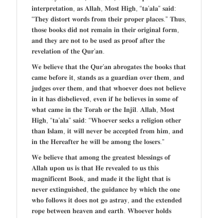
𝐢𝐧𝐭𝐞𝐫𝐩𝐫𝐞𝐭𝐚𝐭𝐢𝐨𝐧, 𝐚𝐬 𝐀𝐥𝐥𝐚𝐡, 𝐌𝐨𝐬𝐭 𝐇𝐢𝐠𝐡, “𝐭𝐚’𝐚𝐥𝐚” 𝐬𝐚𝐢𝐝:
“𝐓𝐡𝐞𝐲 𝐝𝐢𝐬𝐭𝐨𝐫𝐭 𝐰𝐨𝐫𝐝𝐬 𝐟𝐫𝐨𝐦 𝐭𝐡𝐞𝐢𝐫 𝐩𝐫𝐨𝐩𝐞𝐫 𝐩𝐥𝐚𝐜𝐞𝐬.” 𝐓𝐡𝐮𝐬,
𝐭𝐡𝐨𝐬𝐞 𝐛𝐨𝐨𝐤𝐬 𝐝𝐢𝐝 𝐧𝐨𝐭 𝐫𝐞𝐦𝐚𝐢𝐧 𝐢𝐧 𝐭𝐡𝐞𝐢𝐫 𝐨𝐫𝐢𝐠𝐢𝐧𝐚𝐥 𝐟𝐨𝐫𝐦,
𝐚𝐧𝐝 𝐭𝐡𝐞𝐲 𝐚𝐫𝐞 𝐧𝐨𝐭 𝐭𝐨 𝐛𝐞 𝐮𝐬𝐞𝐝 𝐚𝐬 𝐩𝐫𝐨𝐨𝐟 𝐚𝐟𝐭𝐞𝐫 𝐭𝐡𝐞
𝐫𝐞𝐯𝐞𝐥𝐚𝐭𝐢𝐨𝐧 𝐨𝐟 𝐭𝐡𝐞 𝐐𝐮𝐫’𝐚𝐧.
𝐖𝐞 𝐛𝐞𝐥𝐢𝐞𝐯𝐞 𝐭𝐡𝐚𝐭 𝐭𝐡𝐞 𝐐𝐮𝐫’𝐚𝐧 𝐚𝐛𝐫𝐨𝐠𝐚𝐭𝐞𝐬 𝐭𝐡𝐞 𝐛𝐨𝐨𝐤𝐬 𝐭𝐡𝐚𝐭
𝐜𝐚𝐦𝐞 𝐛𝐞𝐟𝐨𝐫𝐞 𝐢𝐭, 𝐬𝐭𝐚𝐧𝐝𝐬 𝐚𝐬 𝐚 𝐠𝐮𝐚𝐫𝐝𝐢𝐚𝐧 𝐨𝐯𝐞𝐫 𝐭𝐡𝐞𝐦, 𝐚𝐧𝐝
𝐣𝐮𝐝𝐠𝐞𝐬 𝐨𝐯𝐞𝐫 𝐭𝐡𝐞𝐦, 𝐚𝐧𝐝 𝐭𝐡𝐚𝐭 𝐰𝐡𝐨𝐞𝐯𝐞𝐫 𝐝𝐨𝐞𝐬 𝐧𝐨𝐭 𝐛𝐞𝐥𝐢𝐞𝐯𝐞
𝐢𝐧 𝐢𝐭 𝐡𝐚𝐬 𝐝𝐢𝐬𝐛𝐞𝐥𝐢𝐞𝐯𝐞𝐝, 𝐞𝐯𝐞𝐧 𝐢𝐟 𝐡𝐞 𝐛𝐞𝐥𝐢𝐞𝐯𝐞𝐬 𝐢𝐧 𝐬𝐨𝐦𝐞 𝐨𝐟
𝐰𝐡𝐚𝐭 𝐜𝐚𝐦𝐞 𝐢𝐧 𝐭𝐡𝐞 𝐓𝐨𝐫𝐚𝐡 𝐨𝐫 𝐭𝐡𝐞 𝐈𝐧𝐣𝐢𝐥. 𝐀𝐥𝐥𝐚𝐡, 𝐌𝐨𝐬𝐭
𝐇𝐢𝐠𝐡, “𝐭𝐚’𝐚𝐥𝐚” 𝐬𝐚𝐢𝐝: “𝐖𝐡𝐨𝐞𝐯𝐞𝐫 𝐬𝐞𝐞𝐤𝐬 𝐚 𝐫𝐞𝐥𝐢𝐠𝐢𝐨𝐧 𝐨𝐭𝐡𝐞𝐫
𝐭𝐡𝐚𝐧 𝐈𝐬𝐥𝐚𝐦, 𝐢𝐭 𝐰𝐢𝐥𝐥 𝐧𝐞𝐯𝐞𝐫 𝐛𝐞 𝐚𝐜𝐜𝐞𝐩𝐭𝐞𝐝 𝐟𝐫𝐨𝐦 𝐡𝐢𝐦, 𝐚𝐧𝐝
𝐢𝐧 𝐭𝐡𝐞 𝐇𝐞𝐫𝐞𝐚𝐟𝐭𝐞𝐫 𝐡𝐞 𝐰𝐢𝐥𝐥 𝐛𝐞 𝐚𝐦𝐨𝐧𝐠 𝐭𝐡𝐞 𝐥𝐨𝐬𝐞𝐫𝐬.”
𝐖𝐞 𝐛𝐞𝐥𝐢𝐞𝐯𝐞 𝐭𝐡𝐚𝐭 𝐚𝐦𝐨𝐧𝐠 𝐭𝐡𝐞 𝐠𝐫𝐞𝐚𝐭𝐞𝐬𝐭 𝐛𝐥𝐞𝐬𝐬𝐢𝐧𝐠𝐬 𝐨𝐟
𝐀𝐥𝐥𝐚𝐡 𝐮𝐩𝐨𝐧 𝐮𝐬 𝐢𝐬 𝐭𝐡𝐚𝐭 𝐇𝐞 𝐫𝐞𝐯𝐞𝐚𝐥𝐞𝐝 𝐭𝐨 𝐮𝐬 𝐭𝐡𝐢𝐬
𝐦𝐚𝐠𝐧𝐢𝐟𝐢𝐜𝐞𝐧𝐭 𝐁𝐨𝐨𝐤, 𝐚𝐧𝐝 𝐦𝐚𝐝𝐞 𝐢𝐭 𝐭𝐡𝐞 𝐥𝐢𝐠𝐡𝐭 𝐭𝐡𝐚𝐭 𝐢𝐬
𝐧𝐞𝐯𝐞𝐫 𝐞𝐱𝐭𝐢𝐧𝐠𝐮𝐢𝐬𝐡𝐞𝐝, 𝐭𝐡𝐞 𝐠𝐮𝐢𝐝𝐚𝐧𝐜𝐞 𝐛𝐲 𝐰𝐡𝐢𝐜𝐡 𝐭𝐡𝐞 𝐨𝐧𝐞
𝐰𝐡𝐨 𝐟𝐨𝐥𝐥𝐨𝐰𝐬 𝐢𝐭 𝐝𝐨𝐞𝐬 𝐧𝐨𝐭 𝐠𝐨 𝐚𝐬𝐭𝐫𝐚𝐲, 𝐚𝐧𝐝 𝐭𝐡𝐞 𝐞𝐱𝐭𝐞𝐧𝐝𝐞𝐝
𝐫𝐨𝐩𝐞 𝐛𝐞𝐭𝐰𝐞𝐞𝐧 𝐡𝐞𝐚𝐯𝐞𝐧 𝐚𝐧𝐝 𝐞𝐚𝐫𝐭𝐡. 𝐖𝐡𝐨𝐞𝐯𝐞𝐫 𝐡𝐨𝐥𝐝𝐬