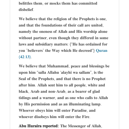
𝐛𝐞𝐥𝐢𝐭𝐭𝐥𝐞𝐬 𝐭𝐡𝐞𝐦, 𝐨𝐫 𝐦𝐨𝐜𝐤𝐬 𝐭𝐡𝐞𝐦 𝐡𝐚𝐬 𝐜𝐨𝐦𝐦𝐢𝐭𝐭𝐞𝐝
𝐝𝐢𝐬𝐛𝐞𝐥𝐢𝐞𝐟.
𝐖𝐞 𝐛𝐞𝐥𝐢𝐞𝐯𝐞 𝐭𝐡𝐚𝐭 𝐭𝐡𝐞 𝐫𝐞𝐥𝐢𝐠𝐢𝐨𝐧 𝐨𝐟 𝐭𝐡𝐞 𝐏𝐫𝐨𝐩𝐡𝐞𝐭𝐬 𝐢𝐬 𝐨𝐧𝐞,
𝐚𝐧𝐝 𝐭𝐡𝐚𝐭 𝐭𝐡𝐞 𝐟𝐨𝐮𝐧𝐝𝐚𝐭𝐢𝐨𝐧𝐬 𝐨𝐟 𝐭𝐡𝐞𝐢𝐫 𝐜𝐚𝐥𝐥 𝐚𝐫𝐞 𝐮𝐧𝐢𝐭𝐞𝐝,
𝐧𝐚𝐦𝐞𝐥𝐲 𝐭𝐡𝐞 𝐨𝐧𝐞𝐧𝐞𝐬𝐬 𝐨𝐟 𝐀𝐥𝐥𝐚𝐡 𝐚𝐧𝐝 𝐇𝐢𝐬 𝐰𝐨𝐫𝐬𝐡𝐢𝐩 𝐚𝐥𝐨𝐧𝐞
𝐰𝐢𝐭𝐡𝐨𝐮𝐭 𝐩𝐚𝐫𝐭𝐧𝐞𝐫, 𝐞𝐯𝐞𝐧 𝐭𝐡𝐨𝐮𝐠𝐡 𝐭𝐡𝐞𝐲 𝐝𝐢𝐟𝐟𝐞𝐫𝐞𝐝 𝐢𝐧 𝐬𝐨𝐦𝐞
𝐥𝐚𝐰𝐬 𝐚𝐧𝐝 𝐬𝐮𝐛𝐬𝐢𝐝𝐢𝐚𝐫𝐲 𝐦𝐚𝐭𝐭𝐞𝐫𝐬: {“𝐇𝐞 𝐡𝐚𝐬 𝐨𝐫𝐝𝐚𝐢𝐧𝐞𝐝 𝐟𝐨𝐫
𝐲𝐨𝐮 ˹𝐛𝐞𝐥𝐢𝐞𝐯𝐞𝐫𝐬˺ 𝐭𝐡𝐞 𝐖𝐚𝐲 𝐰𝐡𝐢𝐜𝐡 𝐇𝐞 𝐝𝐞𝐜𝐫𝐞𝐞𝐝”}
𝐐𝐮𝐫𝐚𝐧
(𝟒𝟐:𝟏𝟑)
.
𝐖𝐞 𝐛𝐞𝐥𝐢𝐞𝐯𝐞 𝐭𝐡𝐚𝐭 𝐌𝐮𝐡𝐚𝐦𝐦𝐚𝐝, 𝐩𝐞𝐚𝐜𝐞 𝐚𝐧𝐝 𝐛𝐥𝐞𝐬𝐬𝐢𝐧𝐠𝐬 𝐛𝐞
𝐮𝐩𝐨𝐧 𝐡𝐢𝐦 “𝐬𝐚𝐥𝐥𝐚 𝐀𝐥𝐥𝐚𝐡𝐮 ‘𝐚𝐥𝐚𝐲𝐡𝐢 𝐰𝐚 𝐬𝐚𝐥𝐥𝐚𝐦”, 𝐢𝐬 𝐭𝐡𝐞
𝐒𝐞𝐚𝐥 𝐨𝐟 𝐭𝐡𝐞 𝐏𝐫𝐨𝐩𝐡𝐞𝐭𝐬, 𝐚𝐧𝐝 𝐭𝐡𝐚𝐭 𝐭𝐡𝐞𝐫𝐞 𝐢𝐬 𝐧𝐨 𝐏𝐫𝐨𝐩𝐡𝐞𝐭
𝐚𝐟𝐭𝐞𝐫 𝐡𝐢𝐦. 𝐀𝐥𝐥𝐚𝐡 𝐬𝐞𝐧𝐭 𝐡𝐢𝐦 𝐭𝐨 𝐚𝐥𝐥 𝐩𝐞𝐨𝐩𝐥𝐞, 𝐰𝐡𝐢𝐭𝐞 𝐚𝐧𝐝
𝐛𝐥𝐚𝐜𝐤, 𝐀𝐫𝐚𝐛 𝐚𝐧𝐝 𝐧𝐨𝐧-𝐀𝐫𝐚𝐛, 𝐚𝐬 𝐚 𝐛𝐞𝐚𝐫𝐞𝐫 𝐨𝐟 𝐠𝐥𝐚𝐝
𝐭𝐢𝐝𝐢𝐧𝐠𝐬 𝐚𝐧𝐝 𝐚 𝐰𝐚𝐫𝐧𝐞𝐫, 𝐚𝐧𝐝 𝐚𝐬 𝐨𝐧𝐞 𝐰𝐡𝐨 𝐜𝐚𝐥𝐥𝐬 𝐭𝐨 𝐀𝐥𝐥𝐚𝐡
𝐛𝐲 𝐇𝐢𝐬 𝐩𝐞𝐫𝐦𝐢𝐬𝐬𝐢𝐨𝐧 𝐚𝐧𝐝 𝐚𝐬 𝐚𝐧 𝐢𝐥𝐥𝐮𝐦𝐢𝐧𝐚𝐭𝐢𝐧𝐠 𝐥𝐚𝐦𝐩.
𝐖𝐡𝐨𝐞𝐯𝐞𝐫 𝐨𝐛𝐞𝐲𝐬 𝐡𝐢𝐦 𝐰𝐢𝐥𝐥 𝐞𝐧𝐭𝐞𝐫 𝐏𝐚𝐫𝐚𝐝𝐢𝐬𝐞, 𝐚𝐧𝐝
𝐰𝐡𝐨𝐞𝐯𝐞𝐫 𝐝𝐢𝐬𝐨𝐛𝐞𝐲𝐬 𝐡𝐢𝐦 𝐰𝐢𝐥𝐥 𝐞𝐧𝐭𝐞𝐫 𝐭𝐡𝐞 𝐅𝐢𝐫𝐞.
𝐀𝐛𝐮 𝐇𝐮𝐫𝐚𝐢𝐫𝐚 𝐫𝐞𝐩𝐨𝐫𝐭𝐞𝐝:
𝐓𝐡𝐞 𝐌𝐞𝐬𝐬𝐞𝐧𝐠𝐞𝐫 𝐨𝐟 𝐀𝐥𝐥𝐚𝐡,