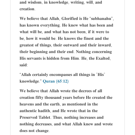
𝐚𝐧𝐝 𝐰𝐢𝐬𝐝𝐨𝐦, 𝐢𝐧 𝐤𝐧𝐨𝐰𝐥𝐞𝐝𝐠𝐞, 𝐰𝐫𝐢𝐭𝐢𝐧𝐠, 𝐰𝐢𝐥𝐥, 𝐚𝐧𝐝
𝐜𝐫𝐞𝐚𝐭𝐢𝐨𝐧.
𝐖𝐞 𝐛𝐞𝐥𝐢𝐞𝐯𝐞 𝐭𝐡𝐚𝐭 𝐀𝐥𝐥𝐚𝐡, 𝐆𝐥𝐨𝐫𝐢𝐟𝐢𝐞𝐝 𝐢𝐬 𝐇𝐞 “𝐬𝐮𝐛𝐡𝐚𝐧𝐚𝐡𝐮”,
𝐡𝐚𝐬 𝐤𝐧𝐨𝐰𝐧 𝐞𝐯𝐞𝐫𝐲𝐭𝐡𝐢𝐧𝐠. 𝐇𝐞 𝐤𝐧𝐞𝐰 𝐰𝐡𝐚𝐭 𝐡𝐚𝐬 𝐛𝐞𝐞𝐧 𝐚𝐧𝐝
𝐰𝐡𝐚𝐭 𝐰𝐢𝐥𝐥 𝐛𝐞, 𝐚𝐧𝐝 𝐰𝐡𝐚𝐭 𝐡𝐚𝐬 𝐧𝐨𝐭 𝐛𝐞𝐞𝐧, 𝐢𝐟 𝐢𝐭 𝐰𝐞𝐫𝐞 𝐭𝐨
𝐛𝐞, 𝐡𝐨𝐰 𝐢𝐭 𝐰𝐨𝐮𝐥𝐝 𝐛𝐞. 𝐇𝐞 𝐤𝐧𝐨𝐰𝐬 𝐭𝐡𝐞 𝐟𝐢𝐧𝐞𝐬𝐭 𝐚𝐧𝐝 𝐭𝐡𝐞
𝐠𝐫𝐞𝐚𝐭𝐞𝐬𝐭 𝐨𝐟 𝐭𝐡𝐢𝐧𝐠𝐬, 𝐭𝐡𝐞𝐢𝐫 𝐨𝐮𝐭𝐰𝐚𝐫𝐝 𝐚𝐧𝐝 𝐭𝐡𝐞𝐢𝐫 𝐢𝐧𝐰𝐚𝐫𝐝,
𝐭𝐡𝐞𝐢𝐫 𝐛𝐞𝐠𝐢𝐧𝐧𝐢𝐧𝐠 𝐚𝐧𝐝 𝐭𝐡𝐞𝐢𝐫 𝐞𝐧𝐝. 𝐍𝐨𝐭𝐡𝐢𝐧𝐠 𝐜𝐨𝐧𝐜𝐞𝐫𝐧𝐢𝐧𝐠
𝐇𝐢𝐬 𝐬𝐞𝐫𝐯𝐚𝐧𝐭𝐬 𝐢𝐬 𝐡𝐢𝐝𝐝𝐞𝐧 𝐟𝐫𝐨𝐦 𝐇𝐢𝐦. 𝐇𝐞, 𝐭𝐡𝐞 𝐄𝐱𝐚𝐥𝐭𝐞𝐝,
𝐬𝐚𝐢𝐝:
“𝐀𝐥𝐥𝐚𝐡 𝐜𝐞𝐫𝐭𝐚𝐢𝐧𝐥𝐲 𝐞𝐧𝐜𝐨𝐦𝐩𝐚𝐬𝐬𝐞𝐬 𝐚𝐥𝐥 𝐭𝐡𝐢𝐧𝐠𝐬 𝐢𝐧 ˹𝐇𝐢𝐬˺
𝐤𝐧𝐨𝐰𝐥𝐞𝐝𝐠𝐞.”
𝐐𝐮𝐫𝐚𝐧 (𝟔𝟓:𝟏𝟐)
𝐖𝐞 𝐛𝐞𝐥𝐢𝐞𝐯𝐞 𝐭𝐡𝐚𝐭 𝐀𝐥𝐥𝐚𝐡 𝐰𝐫𝐨𝐭𝐞 𝐭𝐡𝐞 𝐝𝐞𝐜𝐫𝐞𝐞𝐬 𝐨𝐟 𝐚𝐥𝐥
𝐜𝐫𝐞𝐚𝐭𝐢𝐨𝐧 𝐟𝐢𝐟𝐭𝐲 𝐭𝐡𝐨𝐮𝐬𝐚𝐧𝐝 𝐲𝐞𝐚𝐫𝐬 𝐛𝐞𝐟𝐨𝐫𝐞 𝐇𝐞 𝐜𝐫𝐞𝐚𝐭𝐞𝐝 𝐭𝐡𝐞
𝐡𝐞𝐚𝐯𝐞𝐧𝐬 𝐚𝐧𝐝 𝐭𝐡𝐞 𝐞𝐚𝐫𝐭𝐡, 𝐚𝐬 𝐦𝐞𝐧𝐭𝐢𝐨𝐧𝐞𝐝 𝐢𝐧 𝐭𝐡𝐞
𝐚𝐮𝐭𝐡𝐞𝐧𝐭𝐢𝐜 𝐡𝐚𝐝𝐢𝐭𝐡, 𝐚𝐧𝐝 𝐇𝐞 𝐰𝐫𝐨𝐭𝐞 𝐭𝐡𝐚𝐭 𝐢𝐧 𝐭𝐡𝐞
𝐏𝐫𝐞𝐬𝐞𝐫𝐯𝐞𝐝 𝐓𝐚𝐛𝐥𝐞𝐭. 𝐓𝐡𝐮𝐬, 𝐧𝐨𝐭𝐡𝐢𝐧𝐠 𝐢𝐧𝐜𝐫𝐞𝐚𝐬𝐞𝐬 𝐚𝐧𝐝
𝐧𝐨𝐭𝐡𝐢𝐧𝐠 𝐝𝐞𝐜𝐫𝐞𝐚𝐬𝐞𝐬, 𝐚𝐧𝐝 𝐰𝐡𝐚𝐭 𝐀𝐥𝐥𝐚𝐡 𝐤𝐧𝐞𝐰 𝐚𝐧𝐝 𝐰𝐫𝐨𝐭𝐞
𝐝𝐨𝐞𝐬 𝐧𝐨𝐭 𝐜𝐡𝐚𝐧𝐠𝐞.