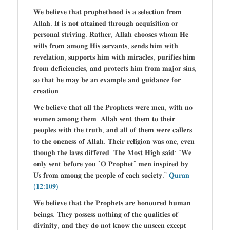
𝐖𝐞 𝐛𝐞𝐥𝐢𝐞𝐯𝐞 𝐭𝐡𝐚𝐭 𝐩𝐫𝐨𝐩𝐡𝐞𝐭𝐡𝐨𝐨𝐝 𝐢𝐬 𝐚 𝐬𝐞𝐥𝐞𝐜𝐭𝐢𝐨𝐧 𝐟𝐫𝐨𝐦
𝐀𝐥𝐥𝐚𝐡. 𝐈𝐭 𝐢𝐬 𝐧𝐨𝐭 𝐚𝐭𝐭𝐚𝐢𝐧𝐞𝐝 𝐭𝐡𝐫𝐨𝐮𝐠𝐡 𝐚𝐜𝐪𝐮𝐢𝐬𝐢𝐭𝐢𝐨𝐧 𝐨𝐫
𝐩𝐞𝐫𝐬𝐨𝐧𝐚𝐥 𝐬𝐭𝐫𝐢𝐯𝐢𝐧𝐠. 𝐑𝐚𝐭𝐡𝐞𝐫, 𝐀𝐥𝐥𝐚𝐡 𝐜𝐡𝐨𝐨𝐬𝐞𝐬 𝐰𝐡𝐨𝐦 𝐇𝐞
𝐰𝐢𝐥𝐥𝐬 𝐟𝐫𝐨𝐦 𝐚𝐦𝐨𝐧𝐠 𝐇𝐢𝐬 𝐬𝐞𝐫𝐯𝐚𝐧𝐭𝐬, 𝐬𝐞𝐧𝐝𝐬 𝐡𝐢𝐦 𝐰𝐢𝐭𝐡
𝐫𝐞𝐯𝐞𝐥𝐚𝐭𝐢𝐨𝐧, 𝐬𝐮𝐩𝐩𝐨𝐫𝐭𝐬 𝐡𝐢𝐦 𝐰𝐢𝐭𝐡 𝐦𝐢𝐫𝐚𝐜𝐥𝐞𝐬, 𝐩𝐮𝐫𝐢𝐟𝐢𝐞𝐬 𝐡𝐢𝐦
𝐟𝐫𝐨𝐦 𝐝𝐞𝐟𝐢𝐜𝐢𝐞𝐧𝐜𝐢𝐞𝐬, 𝐚𝐧𝐝 𝐩𝐫𝐨𝐭𝐞𝐜𝐭𝐬 𝐡𝐢𝐦 𝐟𝐫𝐨𝐦 𝐦𝐚𝐣𝐨𝐫 𝐬𝐢𝐧𝐬,
𝐬𝐨 𝐭𝐡𝐚𝐭 𝐡𝐞 𝐦𝐚𝐲 𝐛𝐞 𝐚𝐧 𝐞𝐱𝐚𝐦𝐩𝐥𝐞 𝐚𝐧𝐝 𝐠𝐮𝐢𝐝𝐚𝐧𝐜𝐞 𝐟𝐨𝐫
𝐜𝐫𝐞𝐚𝐭𝐢𝐨𝐧.
𝐖𝐞 𝐛𝐞𝐥𝐢𝐞𝐯𝐞 𝐭𝐡𝐚𝐭 𝐚𝐥𝐥 𝐭𝐡𝐞 𝐏𝐫𝐨𝐩𝐡𝐞𝐭𝐬 𝐰𝐞𝐫𝐞 𝐦𝐞𝐧, 𝐰𝐢𝐭𝐡 𝐧𝐨
𝐰𝐨𝐦𝐞𝐧 𝐚𝐦𝐨𝐧𝐠 𝐭𝐡𝐞𝐦. 𝐀𝐥𝐥𝐚𝐡 𝐬𝐞𝐧𝐭 𝐭𝐡𝐞𝐦 𝐭𝐨 𝐭𝐡𝐞𝐢𝐫
𝐩𝐞𝐨𝐩𝐥𝐞𝐬 𝐰𝐢𝐭𝐡 𝐭𝐡𝐞 𝐭𝐫𝐮𝐭𝐡, 𝐚𝐧𝐝 𝐚𝐥𝐥 𝐨𝐟 𝐭𝐡𝐞𝐦 𝐰𝐞𝐫𝐞 𝐜𝐚𝐥𝐥𝐞𝐫𝐬
𝐭𝐨 𝐭𝐡𝐞 𝐨𝐧𝐞𝐧𝐞𝐬𝐬 𝐨𝐟 𝐀𝐥𝐥𝐚𝐡. 𝐓𝐡𝐞𝐢𝐫 𝐫𝐞𝐥𝐢𝐠𝐢𝐨𝐧 𝐰𝐚𝐬 𝐨𝐧𝐞, 𝐞𝐯𝐞𝐧
𝐭𝐡𝐨𝐮𝐠𝐡 𝐭𝐡𝐞 𝐥𝐚𝐰𝐬 𝐝𝐢𝐟𝐟𝐞𝐫𝐞𝐝. 𝐓𝐡𝐞 𝐌𝐨𝐬𝐭 𝐇𝐢𝐠𝐡 𝐬𝐚𝐢𝐝: “𝐖𝐞
𝐨𝐧𝐥𝐲 𝐬𝐞𝐧𝐭 𝐛𝐞𝐟𝐨𝐫𝐞 𝐲𝐨𝐮 ˹𝐎 𝐏𝐫𝐨𝐩𝐡𝐞𝐭˺ 𝐦𝐞𝐧 𝐢𝐧𝐬𝐩𝐢𝐫𝐞𝐝 𝐛𝐲
𝐔𝐬 𝐟𝐫𝐨𝐦 𝐚𝐦𝐨𝐧𝐠 𝐭𝐡𝐞 𝐩𝐞𝐨𝐩𝐥𝐞 𝐨𝐟 𝐞𝐚𝐜𝐡 𝐬𝐨𝐜𝐢𝐞𝐭𝐲.”
𝐐𝐮𝐫𝐚𝐧
(𝟏𝟐:𝟏𝟎𝟗)
𝐖𝐞 𝐛𝐞𝐥𝐢𝐞𝐯𝐞 𝐭𝐡𝐚𝐭 𝐭𝐡𝐞 𝐏𝐫𝐨𝐩𝐡𝐞𝐭𝐬 𝐚𝐫𝐞 𝐡𝐨𝐧𝐨𝐮𝐫𝐞𝐝 𝐡𝐮𝐦𝐚𝐧
𝐛𝐞𝐢𝐧𝐠𝐬. 𝐓𝐡𝐞𝐲 𝐩𝐨𝐬𝐬𝐞𝐬𝐬 𝐧𝐨𝐭𝐡𝐢𝐧𝐠 𝐨𝐟 𝐭𝐡𝐞 𝐪𝐮𝐚𝐥𝐢𝐭𝐢𝐞𝐬 𝐨𝐟
𝐝𝐢𝐯𝐢𝐧𝐢𝐭𝐲, 𝐚𝐧𝐝 𝐭𝐡𝐞𝐲 𝐝𝐨 𝐧𝐨𝐭 𝐤𝐧𝐨𝐰 𝐭𝐡𝐞 𝐮𝐧𝐬𝐞𝐞𝐧 𝐞𝐱𝐜𝐞𝐩𝐭