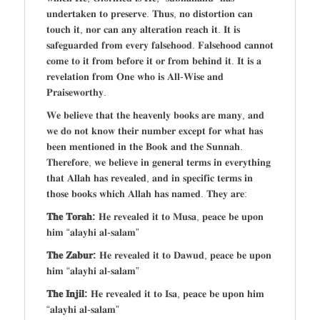
𝐮𝐧𝐝𝐞𝐫𝐭𝐚𝐤𝐞𝐧 𝐭𝐨 𝐩𝐫𝐞𝐬𝐞𝐫𝐯𝐞. 𝐓𝐡𝐮𝐬, 𝐧𝐨 𝐝𝐢𝐬𝐭𝐨𝐫𝐭𝐢𝐨𝐧 𝐜𝐚𝐧
𝐭𝐨𝐮𝐜𝐡 𝐢𝐭, 𝐧𝐨𝐫 𝐜𝐚𝐧 𝐚𝐧𝐲 𝐚𝐥𝐭𝐞𝐫𝐚𝐭𝐢𝐨𝐧 𝐫𝐞𝐚𝐜𝐡 𝐢𝐭. 𝐈𝐭 𝐢𝐬
𝐬𝐚𝐟𝐞𝐠𝐮𝐚𝐫𝐝𝐞𝐝 𝐟𝐫𝐨𝐦 𝐞𝐯𝐞𝐫𝐲 𝐟𝐚𝐥𝐬𝐞𝐡𝐨𝐨𝐝. 𝐅𝐚𝐥𝐬𝐞𝐡𝐨𝐨𝐝 𝐜𝐚𝐧𝐧𝐨𝐭
𝐜𝐨𝐦𝐞 𝐭𝐨 𝐢𝐭 𝐟𝐫𝐨𝐦 𝐛𝐞𝐟𝐨𝐫𝐞 𝐢𝐭 𝐨𝐫 𝐟𝐫𝐨𝐦 𝐛𝐞𝐡𝐢𝐧𝐝 𝐢𝐭. 𝐈𝐭 𝐢𝐬 𝐚
𝐫𝐞𝐯𝐞𝐥𝐚𝐭𝐢𝐨𝐧 𝐟𝐫𝐨𝐦 𝐎𝐧𝐞 𝐰𝐡𝐨 𝐢𝐬 𝐀𝐥𝐥-𝐖𝐢𝐬𝐞 𝐚𝐧𝐝
𝐏𝐫𝐚𝐢𝐬𝐞𝐰𝐨𝐫𝐭𝐡𝐲.
𝐖𝐞 𝐛𝐞𝐥𝐢𝐞𝐯𝐞 𝐭𝐡𝐚𝐭 𝐭𝐡𝐞 𝐡𝐞𝐚𝐯𝐞𝐧𝐥𝐲 𝐛𝐨𝐨𝐤𝐬 𝐚𝐫𝐞 𝐦𝐚𝐧𝐲, 𝐚𝐧𝐝
𝐰𝐞 𝐝𝐨 𝐧𝐨𝐭 𝐤𝐧𝐨𝐰 𝐭𝐡𝐞𝐢𝐫 𝐧𝐮𝐦𝐛𝐞𝐫 𝐞𝐱𝐜𝐞𝐩𝐭 𝐟𝐨𝐫 𝐰𝐡𝐚𝐭 𝐡𝐚𝐬
𝐛𝐞𝐞𝐧 𝐦𝐞𝐧𝐭𝐢𝐨𝐧𝐞𝐝 𝐢𝐧 𝐭𝐡𝐞 𝐁𝐨𝐨𝐤 𝐚𝐧𝐝 𝐭𝐡𝐞 𝐒𝐮𝐧𝐧𝐚𝐡.
𝐓𝐡𝐞𝐫𝐞𝐟𝐨𝐫𝐞, 𝐰𝐞 𝐛𝐞𝐥𝐢𝐞𝐯𝐞 𝐢𝐧 𝐠𝐞𝐧𝐞𝐫𝐚𝐥 𝐭𝐞𝐫𝐦𝐬 𝐢𝐧 𝐞𝐯𝐞𝐫𝐲𝐭𝐡𝐢𝐧𝐠
𝐭𝐡𝐚𝐭 𝐀𝐥𝐥𝐚𝐡 𝐡𝐚𝐬 𝐫𝐞𝐯𝐞𝐚𝐥𝐞𝐝, 𝐚𝐧𝐝 𝐢𝐧 𝐬𝐩𝐞𝐜𝐢𝐟𝐢𝐜 𝐭𝐞𝐫𝐦𝐬 𝐢𝐧
𝐭𝐡𝐨𝐬𝐞 𝐛𝐨𝐨𝐤𝐬 𝐰𝐡𝐢𝐜𝐡 𝐀𝐥𝐥𝐚𝐡 𝐡𝐚𝐬 𝐧𝐚𝐦𝐞𝐝. 𝐓𝐡𝐞𝐲 𝐚𝐫𝐞:
𝐓𝐡𝐞 𝐓𝐨𝐫𝐚𝐡:
𝐇𝐞 𝐫𝐞𝐯𝐞𝐚𝐥𝐞𝐝 𝐢𝐭 𝐭𝐨 𝐌𝐮𝐬𝐚, 𝐩𝐞𝐚𝐜𝐞 𝐛𝐞 𝐮𝐩𝐨𝐧
𝐡𝐢𝐦 “𝐚𝐥𝐚𝐲𝐡𝐢 𝐚𝐥-𝐬𝐚𝐥𝐚𝐦”
𝐓𝐡𝐞 𝐙𝐚𝐛𝐮𝐫:
𝐇𝐞 𝐫𝐞𝐯𝐞𝐚𝐥𝐞𝐝 𝐢𝐭 𝐭𝐨 𝐃𝐚𝐰𝐮𝐝, 𝐩𝐞𝐚𝐜𝐞 𝐛𝐞 𝐮𝐩𝐨𝐧
𝐡𝐢𝐦 “𝐚𝐥𝐚𝐲𝐡𝐢 𝐚𝐥-𝐬𝐚𝐥𝐚𝐦”
𝐓𝐡𝐞 𝐈𝐧𝐣𝐢𝐥:
𝐇𝐞 𝐫𝐞𝐯𝐞𝐚𝐥𝐞𝐝 𝐢𝐭 𝐭𝐨 𝐈𝐬𝐚, 𝐩𝐞𝐚𝐜𝐞 𝐛𝐞 𝐮𝐩𝐨𝐧 𝐡𝐢𝐦
“𝐚𝐥𝐚𝐲𝐡𝐢 𝐚𝐥-𝐬𝐚𝐥𝐚𝐦”