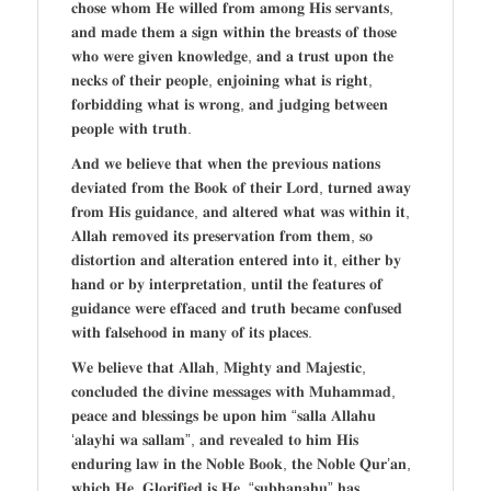
𝐜𝐡𝐨𝐬𝐞 𝐰𝐡𝐨𝐦 𝐇𝐞 𝐰𝐢𝐥𝐥𝐞𝐝 𝐟𝐫𝐨𝐦 𝐚𝐦𝐨𝐧𝐠 𝐇𝐢𝐬 𝐬𝐞𝐫𝐯𝐚𝐧𝐭𝐬,
𝐚𝐧𝐝 𝐦𝐚𝐝𝐞 𝐭𝐡𝐞𝐦 𝐚 𝐬𝐢𝐠𝐧 𝐰𝐢𝐭𝐡𝐢𝐧 𝐭𝐡𝐞 𝐛𝐫𝐞𝐚𝐬𝐭𝐬 𝐨𝐟 𝐭𝐡𝐨𝐬𝐞
𝐰𝐡𝐨 𝐰𝐞𝐫𝐞 𝐠𝐢𝐯𝐞𝐧 𝐤𝐧𝐨𝐰𝐥𝐞𝐝𝐠𝐞, 𝐚𝐧𝐝 𝐚 𝐭𝐫𝐮𝐬𝐭 𝐮𝐩𝐨𝐧 𝐭𝐡𝐞
𝐧𝐞𝐜𝐤𝐬 𝐨𝐟 𝐭𝐡𝐞𝐢𝐫 𝐩𝐞𝐨𝐩𝐥𝐞, 𝐞𝐧𝐣𝐨𝐢𝐧𝐢𝐧𝐠 𝐰𝐡𝐚𝐭 𝐢𝐬 𝐫𝐢𝐠𝐡𝐭,
𝐟𝐨𝐫𝐛𝐢𝐝𝐝𝐢𝐧𝐠 𝐰𝐡𝐚𝐭 𝐢𝐬 𝐰𝐫𝐨𝐧𝐠, 𝐚𝐧𝐝 𝐣𝐮𝐝𝐠𝐢𝐧𝐠 𝐛𝐞𝐭𝐰𝐞𝐞𝐧
𝐩𝐞𝐨𝐩𝐥𝐞 𝐰𝐢𝐭𝐡 𝐭𝐫𝐮𝐭𝐡.
𝐀𝐧𝐝 𝐰𝐞 𝐛𝐞𝐥𝐢𝐞𝐯𝐞 𝐭𝐡𝐚𝐭 𝐰𝐡𝐞𝐧 𝐭𝐡𝐞 𝐩𝐫𝐞𝐯𝐢𝐨𝐮𝐬 𝐧𝐚𝐭𝐢𝐨𝐧𝐬
𝐝𝐞𝐯𝐢𝐚𝐭𝐞𝐝 𝐟𝐫𝐨𝐦 𝐭𝐡𝐞 𝐁𝐨𝐨𝐤 𝐨𝐟 𝐭𝐡𝐞𝐢𝐫 𝐋𝐨𝐫𝐝, 𝐭𝐮𝐫𝐧𝐞𝐝 𝐚𝐰𝐚𝐲
𝐟𝐫𝐨𝐦 𝐇𝐢𝐬 𝐠𝐮𝐢𝐝𝐚𝐧𝐜𝐞, 𝐚𝐧𝐝 𝐚𝐥𝐭𝐞𝐫𝐞𝐝 𝐰𝐡𝐚𝐭 𝐰𝐚𝐬 𝐰𝐢𝐭𝐡𝐢𝐧 𝐢𝐭,
𝐀𝐥𝐥𝐚𝐡 𝐫𝐞𝐦𝐨𝐯𝐞𝐝 𝐢𝐭𝐬 𝐩𝐫𝐞𝐬𝐞𝐫𝐯𝐚𝐭𝐢𝐨𝐧 𝐟𝐫𝐨𝐦 𝐭𝐡𝐞𝐦, 𝐬𝐨
𝐝𝐢𝐬𝐭𝐨𝐫𝐭𝐢𝐨𝐧 𝐚𝐧𝐝 𝐚𝐥𝐭𝐞𝐫𝐚𝐭𝐢𝐨𝐧 𝐞𝐧𝐭𝐞𝐫𝐞𝐝 𝐢𝐧𝐭𝐨 𝐢𝐭, 𝐞𝐢𝐭𝐡𝐞𝐫 𝐛𝐲
𝐡𝐚𝐧𝐝 𝐨𝐫 𝐛𝐲 𝐢𝐧𝐭𝐞𝐫𝐩𝐫𝐞𝐭𝐚𝐭𝐢𝐨𝐧, 𝐮𝐧𝐭𝐢𝐥 𝐭𝐡𝐞 𝐟𝐞𝐚𝐭𝐮𝐫𝐞𝐬 𝐨𝐟
𝐠𝐮𝐢𝐝𝐚𝐧𝐜𝐞 𝐰𝐞𝐫𝐞 𝐞𝐟𝐟𝐚𝐜𝐞𝐝 𝐚𝐧𝐝 𝐭𝐫𝐮𝐭𝐡 𝐛𝐞𝐜𝐚𝐦𝐞 𝐜𝐨𝐧𝐟𝐮𝐬𝐞𝐝
𝐰𝐢𝐭𝐡 𝐟𝐚𝐥𝐬𝐞𝐡𝐨𝐨𝐝 𝐢𝐧 𝐦𝐚𝐧𝐲 𝐨𝐟 𝐢𝐭𝐬 𝐩𝐥𝐚𝐜𝐞𝐬.
𝐖𝐞 𝐛𝐞𝐥𝐢𝐞𝐯𝐞 𝐭𝐡𝐚𝐭 𝐀𝐥𝐥𝐚𝐡, 𝐌𝐢𝐠𝐡𝐭𝐲 𝐚𝐧𝐝 𝐌𝐚𝐣𝐞𝐬𝐭𝐢𝐜,
𝐜𝐨𝐧𝐜𝐥𝐮𝐝𝐞𝐝 𝐭𝐡𝐞 𝐝𝐢𝐯𝐢𝐧𝐞 𝐦𝐞𝐬𝐬𝐚𝐠𝐞𝐬 𝐰𝐢𝐭𝐡 𝐌𝐮𝐡𝐚𝐦𝐦𝐚𝐝,
𝐩𝐞𝐚𝐜𝐞 𝐚𝐧𝐝 𝐛𝐥𝐞𝐬𝐬𝐢𝐧𝐠𝐬 𝐛𝐞 𝐮𝐩𝐨𝐧 𝐡𝐢𝐦 “𝐬𝐚𝐥𝐥𝐚 𝐀𝐥𝐥𝐚𝐡𝐮
‘𝐚𝐥𝐚𝐲𝐡𝐢 𝐰𝐚 𝐬𝐚𝐥𝐥𝐚𝐦”, 𝐚𝐧𝐝 𝐫𝐞𝐯𝐞𝐚𝐥𝐞𝐝 𝐭𝐨 𝐡𝐢𝐦 𝐇𝐢𝐬
𝐞𝐧𝐝𝐮𝐫𝐢𝐧𝐠 𝐥𝐚𝐰 𝐢𝐧 𝐭𝐡𝐞 𝐍𝐨𝐛𝐥𝐞 𝐁𝐨𝐨𝐤, 𝐭𝐡𝐞 𝐍𝐨𝐛𝐥𝐞 𝐐𝐮𝐫’𝐚𝐧,
𝐰𝐡𝐢𝐜𝐡 𝐇𝐞, 𝐆𝐥𝐨𝐫𝐢𝐟𝐢𝐞𝐝 𝐢𝐬 𝐇𝐞, “𝐬𝐮𝐛𝐡𝐚𝐧𝐚𝐡𝐮” 𝐡𝐚𝐬