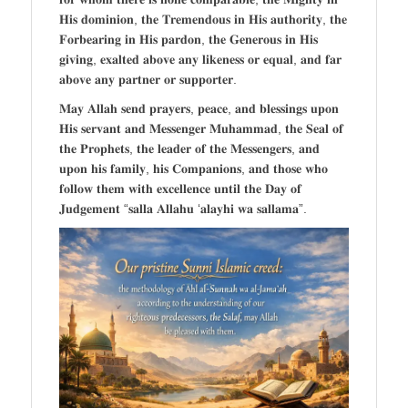
𝐇𝐢𝐬 𝐝𝐨𝐦𝐢𝐧𝐢𝐨𝐧, 𝐭𝐡𝐞 𝐓𝐫𝐞𝐦𝐞𝐧𝐝𝐨𝐮𝐬 𝐢𝐧 𝐇𝐢𝐬 𝐚𝐮𝐭𝐡𝐨𝐫𝐢𝐭𝐲, 𝐭𝐡𝐞
𝐅𝐨𝐫𝐛𝐞𝐚𝐫𝐢𝐧𝐠 𝐢𝐧 𝐇𝐢𝐬 𝐩𝐚𝐫𝐝𝐨𝐧, 𝐭𝐡𝐞 𝐆𝐞𝐧𝐞𝐫𝐨𝐮𝐬 𝐢𝐧 𝐇𝐢𝐬
𝐠𝐢𝐯𝐢𝐧𝐠, 𝐞𝐱𝐚𝐥𝐭𝐞𝐝 𝐚𝐛𝐨𝐯𝐞 𝐚𝐧𝐲 𝐥𝐢𝐤𝐞𝐧𝐞𝐬𝐬 𝐨𝐫 𝐞𝐪𝐮𝐚𝐥, 𝐚𝐧𝐝 𝐟𝐚𝐫
𝐚𝐛𝐨𝐯𝐞 𝐚𝐧𝐲 𝐩𝐚𝐫𝐭𝐧𝐞𝐫 𝐨𝐫 𝐬𝐮𝐩𝐩𝐨𝐫𝐭𝐞𝐫.
𝐌𝐚𝐲 𝐀𝐥𝐥𝐚𝐡 𝐬𝐞𝐧𝐝 𝐩𝐫𝐚𝐲𝐞𝐫𝐬, 𝐩𝐞𝐚𝐜𝐞, 𝐚𝐧𝐝 𝐛𝐥𝐞𝐬𝐬𝐢𝐧𝐠𝐬 𝐮𝐩𝐨𝐧
𝐇𝐢𝐬 𝐬𝐞𝐫𝐯𝐚𝐧𝐭 𝐚𝐧𝐝 𝐌𝐞𝐬𝐬𝐞𝐧𝐠𝐞𝐫 𝐌𝐮𝐡𝐚𝐦𝐦𝐚𝐝, 𝐭𝐡𝐞 𝐒𝐞𝐚𝐥 𝐨𝐟
𝐭𝐡𝐞 𝐏𝐫𝐨𝐩𝐡𝐞𝐭𝐬, 𝐭𝐡𝐞 𝐥𝐞𝐚𝐝𝐞𝐫 𝐨𝐟 𝐭𝐡𝐞 𝐌𝐞𝐬𝐬𝐞𝐧𝐠𝐞𝐫𝐬, 𝐚𝐧𝐝
𝐮𝐩𝐨𝐧 𝐡𝐢𝐬 𝐟𝐚𝐦𝐢𝐥𝐲, 𝐡𝐢𝐬 𝐂𝐨𝐦𝐩𝐚𝐧𝐢𝐨𝐧𝐬, 𝐚𝐧𝐝 𝐭𝐡𝐨𝐬𝐞 𝐰𝐡𝐨
𝐟𝐨𝐥𝐥𝐨𝐰 𝐭𝐡𝐞𝐦 𝐰𝐢𝐭𝐡 𝐞𝐱𝐜𝐞𝐥𝐥𝐞𝐧𝐜𝐞 𝐮𝐧𝐭𝐢𝐥 𝐭𝐡𝐞 𝐃𝐚𝐲 𝐨𝐟
𝐉𝐮𝐝𝐠𝐞𝐦𝐞𝐧𝐭 “𝐬𝐚𝐥𝐥𝐚 𝐀𝐥𝐥𝐚𝐡𝐮 ‘𝐚𝐥𝐚𝐲𝐡𝐢 𝐰𝐚 𝐬𝐚𝐥𝐥𝐚𝐦𝐚”.