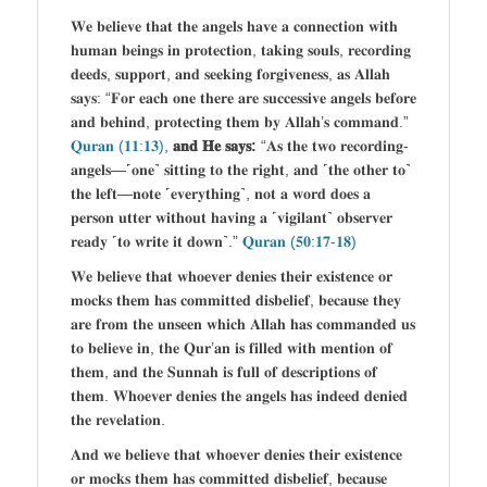
𝐖𝐞 𝐛𝐞𝐥𝐢𝐞𝐯𝐞 𝐭𝐡𝐚𝐭 𝐭𝐡𝐞 𝐚𝐧𝐠𝐞𝐥𝐬 𝐡𝐚𝐯𝐞 𝐚 𝐜𝐨𝐧𝐧𝐞𝐜𝐭𝐢𝐨𝐧 𝐰𝐢𝐭𝐡
𝐡𝐮𝐦𝐚𝐧 𝐛𝐞𝐢𝐧𝐠𝐬 𝐢𝐧 𝐩𝐫𝐨𝐭𝐞𝐜𝐭𝐢𝐨𝐧, 𝐭𝐚𝐤𝐢𝐧𝐠 𝐬𝐨𝐮𝐥𝐬, 𝐫𝐞𝐜𝐨𝐫𝐝𝐢𝐧𝐠
𝐝𝐞𝐞𝐝𝐬, 𝐬𝐮𝐩𝐩𝐨𝐫𝐭, 𝐚𝐧𝐝 𝐬𝐞𝐞𝐤𝐢𝐧𝐠 𝐟𝐨𝐫𝐠𝐢𝐯𝐞𝐧𝐞𝐬𝐬, 𝐚𝐬 𝐀𝐥𝐥𝐚𝐡
𝐬𝐚𝐲𝐬: “𝐅𝐨𝐫 𝐞𝐚𝐜𝐡 𝐨𝐧𝐞 𝐭𝐡𝐞𝐫𝐞 𝐚𝐫𝐞 𝐬𝐮𝐜𝐜𝐞𝐬𝐬𝐢𝐯𝐞 𝐚𝐧𝐠𝐞𝐥𝐬 𝐛𝐞𝐟𝐨𝐫𝐞
𝐚𝐧𝐝 𝐛𝐞𝐡𝐢𝐧𝐝, 𝐩𝐫𝐨𝐭𝐞𝐜𝐭𝐢𝐧𝐠 𝐭𝐡𝐞𝐦 𝐛𝐲 𝐀𝐥𝐥𝐚𝐡’𝐬 𝐜𝐨𝐦𝐦𝐚𝐧𝐝.”
𝐐𝐮𝐫𝐚𝐧 (𝟏𝟏:𝟏𝟑)
,
𝐚𝐧𝐝
𝐇𝐞 𝐬𝐚𝐲𝐬:
“𝐀𝐬 𝐭𝐡𝐞 𝐭𝐰𝐨 𝐫𝐞𝐜𝐨𝐫𝐝𝐢𝐧𝐠-
𝐚𝐧𝐠𝐞𝐥𝐬—˹𝐨𝐧𝐞˺ 𝐬𝐢𝐭𝐭𝐢𝐧𝐠 𝐭𝐨 𝐭𝐡𝐞 𝐫𝐢𝐠𝐡𝐭, 𝐚𝐧𝐝 ˹𝐭𝐡𝐞 𝐨𝐭𝐡𝐞𝐫 𝐭𝐨˺
𝐭𝐡𝐞 𝐥𝐞𝐟𝐭—𝐧𝐨𝐭𝐞 ˹𝐞𝐯𝐞𝐫𝐲𝐭𝐡𝐢𝐧𝐠˺, 𝐧𝐨𝐭 𝐚 𝐰𝐨𝐫𝐝 𝐝𝐨𝐞𝐬 𝐚
𝐩𝐞𝐫𝐬𝐨𝐧 𝐮𝐭𝐭𝐞𝐫 𝐰𝐢𝐭𝐡𝐨𝐮𝐭 𝐡𝐚𝐯𝐢𝐧𝐠 𝐚 ˹𝐯𝐢𝐠𝐢𝐥𝐚𝐧𝐭˺ 𝐨𝐛𝐬𝐞𝐫𝐯𝐞𝐫
𝐫𝐞𝐚𝐝𝐲 ˹𝐭𝐨 𝐰𝐫𝐢𝐭𝐞 𝐢𝐭 𝐝𝐨𝐰𝐧˺.”
𝐐𝐮𝐫𝐚𝐧 (𝟓𝟎:𝟏𝟕-𝟏𝟖)
𝐖𝐞 𝐛𝐞𝐥𝐢𝐞𝐯𝐞 𝐭𝐡𝐚𝐭 𝐰𝐡𝐨𝐞𝐯𝐞𝐫 𝐝𝐞𝐧𝐢𝐞𝐬 𝐭𝐡𝐞𝐢𝐫 𝐞𝐱𝐢𝐬𝐭𝐞𝐧𝐜𝐞 𝐨𝐫
𝐦𝐨𝐜𝐤𝐬 𝐭𝐡𝐞𝐦 𝐡𝐚𝐬 𝐜𝐨𝐦𝐦𝐢𝐭𝐭𝐞𝐝 𝐝𝐢𝐬𝐛𝐞𝐥𝐢𝐞𝐟, 𝐛𝐞𝐜𝐚𝐮𝐬𝐞 𝐭𝐡𝐞𝐲
𝐚𝐫𝐞 𝐟𝐫𝐨𝐦 𝐭𝐡𝐞 𝐮𝐧𝐬𝐞𝐞𝐧 𝐰𝐡𝐢𝐜𝐡 𝐀𝐥𝐥𝐚𝐡 𝐡𝐚𝐬 𝐜𝐨𝐦𝐦𝐚𝐧𝐝𝐞𝐝 𝐮𝐬
𝐭𝐨 𝐛𝐞𝐥𝐢𝐞𝐯𝐞 𝐢𝐧, 𝐭𝐡𝐞 𝐐𝐮𝐫’𝐚𝐧 𝐢𝐬 𝐟𝐢𝐥𝐥𝐞𝐝 𝐰𝐢𝐭𝐡 𝐦𝐞𝐧𝐭𝐢𝐨𝐧 𝐨𝐟
𝐭𝐡𝐞𝐦, 𝐚𝐧𝐝 𝐭𝐡𝐞 𝐒𝐮𝐧𝐧𝐚𝐡 𝐢𝐬 𝐟𝐮𝐥𝐥 𝐨𝐟 𝐝𝐞𝐬𝐜𝐫𝐢𝐩𝐭𝐢𝐨𝐧𝐬 𝐨𝐟
𝐭𝐡𝐞𝐦. 𝐖𝐡𝐨𝐞𝐯𝐞𝐫 𝐝𝐞𝐧𝐢𝐞𝐬 𝐭𝐡𝐞 𝐚𝐧𝐠𝐞𝐥𝐬 𝐡𝐚𝐬 𝐢𝐧𝐝𝐞𝐞𝐝 𝐝𝐞𝐧𝐢𝐞𝐝
𝐭𝐡𝐞 𝐫𝐞𝐯𝐞𝐥𝐚𝐭𝐢𝐨𝐧.
𝐀𝐧𝐝 𝐰𝐞 𝐛𝐞𝐥𝐢𝐞𝐯𝐞 𝐭𝐡𝐚𝐭 𝐰𝐡𝐨𝐞𝐯𝐞𝐫 𝐝𝐞𝐧𝐢𝐞𝐬 𝐭𝐡𝐞𝐢𝐫 𝐞𝐱𝐢𝐬𝐭𝐞𝐧𝐜𝐞
𝐨𝐫 𝐦𝐨𝐜𝐤𝐬 𝐭𝐡𝐞𝐦 𝐡𝐚𝐬 𝐜𝐨𝐦𝐦𝐢𝐭𝐭𝐞𝐝 𝐝𝐢𝐬𝐛𝐞𝐥𝐢𝐞𝐟, 𝐛𝐞𝐜𝐚𝐮𝐬𝐞