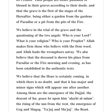
𝐛𝐥𝐞𝐬𝐬𝐞𝐝 𝐢𝐧 𝐭𝐡𝐞𝐢𝐫 𝐠𝐫𝐚𝐯𝐞𝐬 𝐚𝐜𝐜𝐨𝐫𝐝𝐢𝐧𝐠 𝐭𝐨 𝐭𝐡𝐞𝐢𝐫 𝐝𝐞𝐞𝐝𝐬, 𝐚𝐧𝐝
𝐭𝐡𝐚𝐭 𝐭𝐡𝐞 𝐠𝐫𝐚𝐯𝐞 𝐢𝐬 𝐭𝐡𝐞 𝐟𝐢𝐫𝐬𝐭 𝐨𝐟 𝐭𝐡𝐞 𝐬𝐭𝐚𝐠𝐞𝐬 𝐨𝐟 𝐭𝐡𝐞
𝐇𝐞𝐫𝐞𝐚𝐟𝐭𝐞𝐫, 𝐛𝐞𝐢𝐧𝐠 𝐞𝐢𝐭𝐡𝐞𝐫 𝐚 𝐠𝐚𝐫𝐝𝐞𝐧 𝐟𝐫𝐨𝐦 𝐭𝐡𝐞 𝐠𝐚𝐫𝐝𝐞𝐧𝐬
𝐨𝐟 𝐏𝐚𝐫𝐚𝐝𝐢𝐬𝐞 𝐨𝐫 𝐚 𝐩𝐢𝐭 𝐟𝐫𝐨𝐦 𝐭𝐡𝐞 𝐩𝐢𝐭𝐬 𝐨𝐟 𝐭𝐡𝐞 𝐅𝐢𝐫𝐞.
𝐖𝐞 𝐛𝐞𝐥𝐢𝐞𝐯𝐞 𝐢𝐧 𝐭𝐡𝐞 𝐭𝐫𝐢𝐚𝐥 𝐨𝐟 𝐭𝐡𝐞 𝐠𝐫𝐚𝐯𝐞 𝐚𝐧𝐝 𝐭𝐡𝐞
𝐪𝐮𝐞𝐬𝐭𝐢𝐨𝐧𝐢𝐧𝐠 𝐨𝐟 𝐭𝐡𝐞 𝐭𝐰𝐨 𝐚𝐧𝐠𝐞𝐥𝐬: 𝐖𝐡𝐨 𝐢𝐬 𝐲𝐨𝐮𝐫 𝐋𝐨𝐫𝐝?
𝐖𝐡𝐚𝐭 𝐢𝐬 𝐲𝐨𝐮𝐫 𝐫𝐞𝐥𝐢𝐠𝐢𝐨𝐧? 𝐖𝐡𝐨 𝐢𝐬 𝐲𝐨𝐮𝐫 𝐏𝐫𝐨𝐩𝐡𝐞𝐭? 𝐀𝐥𝐥𝐚𝐡
𝐦𝐚𝐤𝐞𝐬 𝐟𝐢𝐫𝐦 𝐭𝐡𝐨𝐬𝐞 𝐰𝐡𝐨 𝐛𝐞𝐥𝐢𝐞𝐯𝐞 𝐰𝐢𝐭𝐡 𝐭𝐡𝐞 𝐟𝐢𝐫𝐦 𝐰𝐨𝐫𝐝,
𝐚𝐧𝐝 𝐀𝐥𝐥𝐚𝐡 𝐥𝐞𝐚𝐝𝐬 𝐭𝐡𝐞 𝐰𝐫𝐨𝐧𝐠𝐝𝐨𝐞𝐫𝐬 𝐚𝐬𝐭𝐫𝐚𝐲. 𝐖𝐞 𝐚𝐥𝐬𝐨
𝐛𝐞𝐥𝐢𝐞𝐯𝐞 𝐭𝐡𝐚𝐭 𝐭𝐡𝐞 𝐝𝐞𝐜𝐞𝐚𝐬𝐞𝐝 𝐢𝐬 𝐬𝐡𝐨𝐰𝐧 𝐡𝐢𝐬 𝐩𝐥𝐚𝐜𝐞 𝐟𝐫𝐨𝐦
𝐏𝐚𝐫𝐚𝐝𝐢𝐬𝐞 𝐨𝐫 𝐭𝐡𝐞 𝐅𝐢𝐫𝐞 𝐦𝐨𝐫𝐧𝐢𝐧𝐠 𝐚𝐧𝐝 𝐞𝐯𝐞𝐧𝐢𝐧𝐠, 𝐚𝐬 𝐡𝐚𝐬
𝐛𝐞𝐞𝐧 𝐞𝐬𝐭𝐚𝐛𝐥𝐢𝐬𝐡𝐞𝐝 𝐢𝐧 𝐭𝐡𝐞 𝐚𝐮𝐭𝐡𝐞𝐧𝐭𝐢𝐜 𝐭𝐞𝐱𝐭𝐬.
𝐖𝐞 𝐛𝐞𝐥𝐢𝐞𝐯𝐞 𝐭𝐡𝐚𝐭 𝐭𝐡𝐞 𝐇𝐨𝐮𝐫 𝐢𝐬 𝐜𝐞𝐫𝐭𝐚𝐢𝐧𝐥𝐲 𝐜𝐨𝐦𝐢𝐧𝐠, 𝐢𝐧
𝐰𝐡𝐢𝐜𝐡 𝐭𝐡𝐞𝐫𝐞 𝐢𝐬 𝐧𝐨 𝐝𝐨𝐮𝐛𝐭, 𝐚𝐧𝐝 𝐭𝐡𝐚𝐭 𝐢𝐭 𝐡𝐚𝐬 𝐦𝐚𝐣𝐨𝐫 𝐚𝐧𝐝
𝐦𝐢𝐧𝐨𝐫 𝐬𝐢𝐠𝐧𝐬 𝐰𝐡𝐢𝐜𝐡 𝐰𝐢𝐥𝐥 𝐚𝐩𝐩𝐞𝐚𝐫 𝐨𝐧𝐞 𝐚𝐟𝐭𝐞𝐫 𝐚𝐧𝐨𝐭𝐡𝐞𝐫.
𝐀𝐦𝐨𝐧𝐠 𝐭𝐡𝐞𝐦 𝐚𝐫𝐞 𝐭𝐡𝐞 𝐞𝐦𝐞𝐫𝐠𝐞𝐧𝐜𝐞 𝐨𝐟 𝐭𝐡𝐞 𝐃𝐚𝐣𝐣𝐚𝐥, 𝐭𝐡𝐞
𝐝𝐞𝐬𝐜𝐞𝐧𝐭 𝐨𝐟 𝐈𝐬𝐚, 𝐩𝐞𝐚𝐜𝐞 𝐛𝐞 𝐮𝐩𝐨𝐧 𝐡𝐢𝐦 “𝐚𝐥𝐚𝐲𝐡𝐢 𝐚𝐥-𝐬𝐚𝐥𝐚𝐦”,
𝐭𝐡𝐞 𝐫𝐢𝐬𝐢𝐧𝐠 𝐨𝐟 𝐭𝐡𝐞 𝐬𝐮𝐧 𝐟𝐫𝐨𝐦 𝐭𝐡𝐞 𝐰𝐞𝐬𝐭, 𝐭𝐡𝐞 𝐞𝐦𝐞𝐫𝐠𝐞𝐧𝐜𝐞 𝐨𝐟
𝐆𝐨𝐠 𝐚𝐧𝐝 𝐌𝐚𝐠𝐨𝐠, “𝐘𝐚’𝐣𝐮𝐣 𝐚𝐧𝐝 𝐌𝐚’𝐣𝐮𝐣”, 𝐭𝐡𝐞 𝐁𝐞𝐚𝐬𝐭,