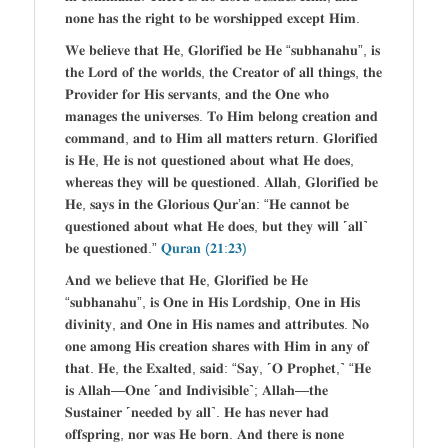
𝐧𝐨𝐧𝐞 𝐡𝐚𝐬 𝐭𝐡𝐞 𝐫𝐢𝐠𝐡𝐭 𝐭𝐨 𝐛𝐞 𝐰𝐨𝐫𝐬𝐡𝐢𝐩𝐩𝐞𝐝 𝐞𝐱𝐜𝐞𝐩𝐭 𝐇𝐢𝐦.
𝐖𝐞 𝐛𝐞𝐥𝐢𝐞𝐯𝐞 𝐭𝐡𝐚𝐭 𝐇𝐞, 𝐆𝐥𝐨𝐫𝐢𝐟𝐢𝐞𝐝 𝐛𝐞 𝐇𝐞 “𝐬𝐮𝐛𝐡𝐚𝐧𝐚𝐡𝐮”, 𝐢𝐬
𝐭𝐡𝐞 𝐋𝐨𝐫𝐝 𝐨𝐟 𝐭𝐡𝐞 𝐰𝐨𝐫𝐥𝐝𝐬, 𝐭𝐡𝐞 𝐂𝐫𝐞𝐚𝐭𝐨𝐫 𝐨𝐟 𝐚𝐥𝐥 𝐭𝐡𝐢𝐧𝐠𝐬, 𝐭𝐡𝐞
𝐏𝐫𝐨𝐯𝐢𝐝𝐞𝐫 𝐟𝐨𝐫 𝐇𝐢𝐬 𝐬𝐞𝐫𝐯𝐚𝐧𝐭𝐬, 𝐚𝐧𝐝 𝐭𝐡𝐞 𝐎𝐧𝐞 𝐰𝐡𝐨
𝐦𝐚𝐧𝐚𝐠𝐞𝐬 𝐭𝐡𝐞 𝐮𝐧𝐢𝐯𝐞𝐫𝐬𝐞𝐬. 𝐓𝐨 𝐇𝐢𝐦 𝐛𝐞𝐥𝐨𝐧𝐠 𝐜𝐫𝐞𝐚𝐭𝐢𝐨𝐧 𝐚𝐧𝐝
𝐜𝐨𝐦𝐦𝐚𝐧𝐝, 𝐚𝐧𝐝 𝐭𝐨 𝐇𝐢𝐦 𝐚𝐥𝐥 𝐦𝐚𝐭𝐭𝐞𝐫𝐬 𝐫𝐞𝐭𝐮𝐫𝐧. 𝐆𝐥𝐨𝐫𝐢𝐟𝐢𝐞𝐝
𝐢𝐬 𝐇𝐞, 𝐇𝐞 𝐢𝐬 𝐧𝐨𝐭 𝐪𝐮𝐞𝐬𝐭𝐢𝐨𝐧𝐞𝐝 𝐚𝐛𝐨𝐮𝐭 𝐰𝐡𝐚𝐭 𝐇𝐞 𝐝𝐨𝐞𝐬,
𝐰𝐡𝐞𝐫𝐞𝐚𝐬 𝐭𝐡𝐞𝐲 𝐰𝐢𝐥𝐥 𝐛𝐞 𝐪𝐮𝐞𝐬𝐭𝐢𝐨𝐧𝐞𝐝. 𝐀𝐥𝐥𝐚𝐡, 𝐆𝐥𝐨𝐫𝐢𝐟𝐢𝐞𝐝 𝐛𝐞
𝐇𝐞, 𝐬𝐚𝐲𝐬 𝐢𝐧 𝐭𝐡𝐞 𝐆𝐥𝐨𝐫𝐢𝐨𝐮𝐬 𝐐𝐮𝐫’𝐚𝐧: “𝐇𝐞 𝐜𝐚𝐧𝐧𝐨𝐭 𝐛𝐞
𝐪𝐮𝐞𝐬𝐭𝐢𝐨𝐧𝐞𝐝 𝐚𝐛𝐨𝐮𝐭 𝐰𝐡𝐚𝐭 𝐇𝐞 𝐝𝐨𝐞𝐬, 𝐛𝐮𝐭 𝐭𝐡𝐞𝐲 𝐰𝐢𝐥𝐥 ˹𝐚𝐥𝐥˺
𝐛𝐞 𝐪𝐮𝐞𝐬𝐭𝐢𝐨𝐧𝐞𝐝.”
𝐐𝐮𝐫𝐚𝐧 (𝟐𝟏:𝟐𝟑)
𝐀𝐧𝐝 𝐰𝐞 𝐛𝐞𝐥𝐢𝐞𝐯𝐞 𝐭𝐡𝐚𝐭 𝐇𝐞, 𝐆𝐥𝐨𝐫𝐢𝐟𝐢𝐞𝐝 𝐛𝐞 𝐇𝐞
“𝐬𝐮𝐛𝐡𝐚𝐧𝐚𝐡𝐮”, 𝐢𝐬 𝐎𝐧𝐞 𝐢𝐧 𝐇𝐢𝐬 𝐋𝐨𝐫𝐝𝐬𝐡𝐢𝐩, 𝐎𝐧𝐞 𝐢𝐧 𝐇𝐢𝐬
𝐝𝐢𝐯𝐢𝐧𝐢𝐭𝐲, 𝐚𝐧𝐝 𝐎𝐧𝐞 𝐢𝐧 𝐇𝐢𝐬 𝐧𝐚𝐦𝐞𝐬 𝐚𝐧𝐝 𝐚𝐭𝐭𝐫𝐢𝐛𝐮𝐭𝐞𝐬. 𝐍𝐨
𝐨𝐧𝐞 𝐚𝐦𝐨𝐧𝐠 𝐇𝐢𝐬 𝐜𝐫𝐞𝐚𝐭𝐢𝐨𝐧 𝐬𝐡𝐚𝐫𝐞𝐬 𝐰𝐢𝐭𝐡 𝐇𝐢𝐦 𝐢𝐧 𝐚𝐧𝐲 𝐨𝐟
𝐭𝐡𝐚𝐭. 𝐇𝐞, 𝐭𝐡𝐞 𝐄𝐱𝐚𝐥𝐭𝐞𝐝, 𝐬𝐚𝐢𝐝: “𝐒𝐚𝐲, ˹𝐎 𝐏𝐫𝐨𝐩𝐡𝐞𝐭,˺ “𝐇𝐞
𝐢𝐬 𝐀𝐥𝐥𝐚𝐡—𝐎𝐧𝐞 ˹𝐚𝐧𝐝 𝐈𝐧𝐝𝐢𝐯𝐢𝐬𝐢𝐛𝐥𝐞˺; 𝐀𝐥𝐥𝐚𝐡—𝐭𝐡𝐞
𝐒𝐮𝐬𝐭𝐚𝐢𝐧𝐞𝐫 ˹𝐧𝐞𝐞𝐝𝐞𝐝 𝐛𝐲 𝐚𝐥𝐥˺. 𝐇𝐞 𝐡𝐚𝐬 𝐧𝐞𝐯𝐞𝐫 𝐡𝐚𝐝
𝐨𝐟𝐟𝐬𝐩𝐫𝐢𝐧𝐠, 𝐧𝐨𝐫 𝐰𝐚𝐬 𝐇𝐞 𝐛𝐨𝐫𝐧. 𝐀𝐧𝐝 𝐭𝐡𝐞𝐫𝐞 𝐢𝐬 𝐧𝐨𝐧𝐞