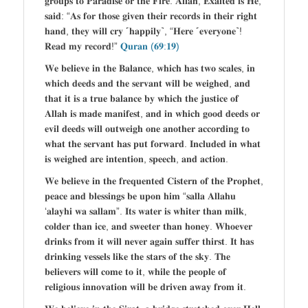
𝐠𝐫𝐨𝐮𝐩𝐬 𝐭𝐨 𝐏𝐚𝐫𝐚𝐝𝐢𝐬𝐞 𝐨𝐫 𝐭𝐡𝐞 𝐅𝐢𝐫𝐞. 𝐀𝐥𝐥𝐚𝐡, 𝐄𝐱𝐚𝐥𝐭𝐞𝐝 𝐢𝐬 𝐇𝐞,
𝐬𝐚𝐢𝐝: “𝐀𝐬 𝐟𝐨𝐫 𝐭𝐡𝐨𝐬𝐞 𝐠𝐢𝐯𝐞𝐧 𝐭𝐡𝐞𝐢𝐫 𝐫𝐞𝐜𝐨𝐫𝐝𝐬 𝐢𝐧 𝐭𝐡𝐞𝐢𝐫 𝐫𝐢𝐠𝐡𝐭
𝐡𝐚𝐧𝐝, 𝐭𝐡𝐞𝐲 𝐰𝐢𝐥𝐥 𝐜𝐫𝐲 ˹𝐡𝐚𝐩𝐩𝐢𝐥𝐲˺, “𝐇𝐞𝐫𝐞 ˹𝐞𝐯𝐞𝐫𝐲𝐨𝐧𝐞˺!
𝐑𝐞𝐚𝐝 𝐦𝐲 𝐫𝐞𝐜𝐨𝐫𝐝!”
𝐐𝐮𝐫𝐚𝐧 (𝟔𝟗:𝟏𝟗)
𝐖𝐞 𝐛𝐞𝐥𝐢𝐞𝐯𝐞 𝐢𝐧 𝐭𝐡𝐞 𝐁𝐚𝐥𝐚𝐧𝐜𝐞, 𝐰𝐡𝐢𝐜𝐡 𝐡𝐚𝐬 𝐭𝐰𝐨 𝐬𝐜𝐚𝐥𝐞𝐬, 𝐢𝐧
𝐰𝐡𝐢𝐜𝐡 𝐝𝐞𝐞𝐝𝐬 𝐚𝐧𝐝 𝐭𝐡𝐞 𝐬𝐞𝐫𝐯𝐚𝐧𝐭 𝐰𝐢𝐥𝐥 𝐛𝐞 𝐰𝐞𝐢𝐠𝐡𝐞𝐝, 𝐚𝐧𝐝
𝐭𝐡𝐚𝐭 𝐢𝐭 𝐢𝐬 𝐚 𝐭𝐫𝐮𝐞 𝐛𝐚𝐥𝐚𝐧𝐜𝐞 𝐛𝐲 𝐰𝐡𝐢𝐜𝐡 𝐭𝐡𝐞 𝐣𝐮𝐬𝐭𝐢𝐜𝐞 𝐨𝐟
𝐀𝐥𝐥𝐚𝐡 𝐢𝐬 𝐦𝐚𝐝𝐞 𝐦𝐚𝐧𝐢𝐟𝐞𝐬𝐭, 𝐚𝐧𝐝 𝐢𝐧 𝐰𝐡𝐢𝐜𝐡 𝐠𝐨𝐨𝐝 𝐝𝐞𝐞𝐝𝐬 𝐨𝐫
𝐞𝐯𝐢𝐥 𝐝𝐞𝐞𝐝𝐬 𝐰𝐢𝐥𝐥 𝐨𝐮𝐭𝐰𝐞𝐢𝐠𝐡 𝐨𝐧𝐞 𝐚𝐧𝐨𝐭𝐡𝐞𝐫 𝐚𝐜𝐜𝐨𝐫𝐝𝐢𝐧𝐠 𝐭𝐨
𝐰𝐡𝐚𝐭 𝐭𝐡𝐞 𝐬𝐞𝐫𝐯𝐚𝐧𝐭 𝐡𝐚𝐬 𝐩𝐮𝐭 𝐟𝐨𝐫𝐰𝐚𝐫𝐝. 𝐈𝐧𝐜𝐥𝐮𝐝𝐞𝐝 𝐢𝐧 𝐰𝐡𝐚𝐭
𝐢𝐬 𝐰𝐞𝐢𝐠𝐡𝐞𝐝 𝐚𝐫𝐞 𝐢𝐧𝐭𝐞𝐧𝐭𝐢𝐨𝐧, 𝐬𝐩𝐞𝐞𝐜𝐡, 𝐚𝐧𝐝 𝐚𝐜𝐭𝐢𝐨𝐧.
𝐖𝐞 𝐛𝐞𝐥𝐢𝐞𝐯𝐞 𝐢𝐧 𝐭𝐡𝐞 𝐟𝐫𝐞𝐪𝐮𝐞𝐧𝐭𝐞𝐝 𝐂𝐢𝐬𝐭𝐞𝐫𝐧 𝐨𝐟 𝐭𝐡𝐞 𝐏𝐫𝐨𝐩𝐡𝐞𝐭,
𝐩𝐞𝐚𝐜𝐞 𝐚𝐧𝐝 𝐛𝐥𝐞𝐬𝐬𝐢𝐧𝐠𝐬 𝐛𝐞 𝐮𝐩𝐨𝐧 𝐡𝐢𝐦 “𝐬𝐚𝐥𝐥𝐚 𝐀𝐥𝐥𝐚𝐡𝐮
‘𝐚𝐥𝐚𝐲𝐡𝐢 𝐰𝐚 𝐬𝐚𝐥𝐥𝐚𝐦”. 𝐈𝐭𝐬 𝐰𝐚𝐭𝐞𝐫 𝐢𝐬 𝐰𝐡𝐢𝐭𝐞𝐫 𝐭𝐡𝐚𝐧 𝐦𝐢𝐥𝐤,
𝐜𝐨𝐥𝐝𝐞𝐫 𝐭𝐡𝐚𝐧 𝐢𝐜𝐞, 𝐚𝐧𝐝 𝐬𝐰𝐞𝐞𝐭𝐞𝐫 𝐭𝐡𝐚𝐧 𝐡𝐨𝐧𝐞𝐲. 𝐖𝐡𝐨𝐞𝐯𝐞𝐫
𝐝𝐫𝐢𝐧𝐤𝐬 𝐟𝐫𝐨𝐦 𝐢𝐭 𝐰𝐢𝐥𝐥 𝐧𝐞𝐯𝐞𝐫 𝐚𝐠𝐚𝐢𝐧 𝐬𝐮𝐟𝐟𝐞𝐫 𝐭𝐡𝐢𝐫𝐬𝐭. 𝐈𝐭 𝐡𝐚𝐬
𝐝𝐫𝐢𝐧𝐤𝐢𝐧𝐠 𝐯𝐞𝐬𝐬𝐞𝐥𝐬 𝐥𝐢𝐤𝐞 𝐭𝐡𝐞 𝐬𝐭𝐚𝐫𝐬 𝐨𝐟 𝐭𝐡𝐞 𝐬𝐤𝐲. 𝐓𝐡𝐞
𝐛𝐞𝐥𝐢𝐞𝐯𝐞𝐫𝐬 𝐰𝐢𝐥𝐥 𝐜𝐨𝐦𝐞 𝐭𝐨 𝐢𝐭, 𝐰𝐡𝐢𝐥𝐞 𝐭𝐡𝐞 𝐩𝐞𝐨𝐩𝐥𝐞 𝐨𝐟
𝐫𝐞𝐥𝐢𝐠𝐢𝐨𝐮𝐬 𝐢𝐧𝐧𝐨𝐯𝐚𝐭𝐢𝐨𝐧 𝐰𝐢𝐥𝐥 𝐛𝐞 𝐝𝐫𝐢𝐯𝐞𝐧 𝐚𝐰𝐚𝐲 𝐟𝐫𝐨𝐦 𝐢𝐭.