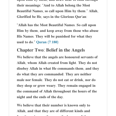
𝐭𝐡𝐞𝐢𝐫 𝐦𝐞𝐚𝐧𝐢𝐧𝐠𝐬: “𝐀𝐧𝐝 𝐭𝐨 𝐀𝐥𝐥𝐚𝐡 𝐛𝐞𝐥𝐨𝐧𝐠 𝐭𝐡𝐞 𝐌𝐨𝐬𝐭
𝐁𝐞𝐚𝐮𝐭𝐢𝐟𝐮𝐥 𝐍𝐚𝐦𝐞𝐬, 𝐬𝐨 𝐜𝐚𝐥𝐥 𝐮𝐩𝐨𝐧 𝐇𝐢𝐦 𝐛𝐲 𝐭𝐡𝐞𝐦.” 𝐀𝐥𝐥𝐚𝐡,
𝐆𝐥𝐨𝐫𝐢𝐟𝐢𝐞𝐝 𝐛𝐞 𝐇𝐞, 𝐬𝐚𝐲𝐬 𝐢𝐧 𝐭𝐡𝐞 𝐆𝐥𝐨𝐫𝐢𝐨𝐮𝐬 𝐐𝐮𝐫’𝐚𝐧:
“𝐀𝐥𝐥𝐚𝐡 𝐡𝐚𝐬 𝐭𝐡𝐞 𝐌𝐨𝐬𝐭 𝐁𝐞𝐚𝐮𝐭𝐢𝐟𝐮𝐥 𝐍𝐚𝐦𝐞𝐬. 𝐒𝐨 𝐜𝐚𝐥𝐥 𝐮𝐩𝐨𝐧
𝐇𝐢𝐦 𝐛𝐲 𝐭𝐡𝐞𝐦, 𝐚𝐧𝐝 𝐤𝐞𝐞𝐩 𝐚𝐰𝐚𝐲 𝐟𝐫𝐨𝐦 𝐭𝐡𝐨𝐬𝐞 𝐰𝐡𝐨 𝐚𝐛𝐮𝐬𝐞
𝐇𝐢𝐬 𝐍𝐚𝐦𝐞𝐬. 𝐓𝐡𝐞𝐲 𝐰𝐢𝐥𝐥 𝐛𝐞 𝐩𝐮𝐧𝐢𝐬𝐡𝐞𝐝 𝐟𝐨𝐫 𝐰𝐡𝐚𝐭 𝐭𝐡𝐞𝐲
𝐮𝐬𝐞𝐝 𝐭𝐨 𝐝𝐨.”
𝐐𝐮𝐫𝐚𝐧 (𝟕:𝟏𝟖𝟎)
𝐂𝐡𝐚𝐩𝐭𝐞𝐫 𝐓𝐰𝐨: 𝐁𝐞𝐥𝐢𝐞𝐟 𝐢𝐧 𝐭𝐡𝐞 𝐀𝐧𝐠𝐞𝐥𝐬
𝐖𝐞 𝐛𝐞𝐥𝐢𝐞𝐯𝐞 𝐭𝐡𝐚𝐭 𝐭𝐡𝐞 𝐚𝐧𝐠𝐞𝐥𝐬 𝐚𝐫𝐞 𝐡𝐨𝐧𝐨𝐮𝐫𝐞𝐝 𝐬𝐞𝐫𝐯𝐚𝐧𝐭𝐬 𝐨𝐟
𝐀𝐥𝐥𝐚𝐡, 𝐰𝐡𝐨𝐦 𝐀𝐥𝐥𝐚𝐡 𝐜𝐫𝐞𝐚𝐭𝐞𝐝 𝐟𝐫𝐨𝐦 𝐥𝐢𝐠𝐡𝐭. 𝐓𝐡𝐞𝐲 𝐝𝐨 𝐧𝐨𝐭
𝐝𝐢𝐬𝐨𝐛𝐞𝐲 𝐀𝐥𝐥𝐚𝐡 𝐢𝐧 𝐰𝐡𝐚𝐭 𝐇𝐞 𝐜𝐨𝐦𝐦𝐚𝐧𝐝𝐬 𝐭𝐡𝐞𝐦, 𝐚𝐧𝐝 𝐭𝐡𝐞𝐲
𝐝𝐨 𝐰𝐡𝐚𝐭 𝐭𝐡𝐞𝐲 𝐚𝐫𝐞 𝐜𝐨𝐦𝐦𝐚𝐧𝐝𝐞𝐝. 𝐓𝐡𝐞𝐲 𝐚𝐫𝐞 𝐧𝐞𝐢𝐭𝐡𝐞𝐫
𝐦𝐚𝐥𝐞 𝐧𝐨𝐫 𝐟𝐞𝐦𝐚𝐥𝐞. 𝐓𝐡𝐞𝐲 𝐝𝐨 𝐧𝐨𝐭 𝐞𝐚𝐭 𝐨𝐫 𝐝𝐫𝐢𝐧𝐤, 𝐧𝐨𝐫 𝐝𝐨
𝐭𝐡𝐞𝐲 𝐬𝐥𝐞𝐞𝐩 𝐨𝐫 𝐠𝐫𝐨𝐰 𝐰𝐞𝐚𝐫𝐲. 𝐓𝐡𝐞𝐲 𝐫𝐞𝐦𝐚𝐢𝐧 𝐞𝐧𝐠𝐚𝐠𝐞𝐝 𝐢𝐧
𝐭𝐡𝐞 𝐜𝐨𝐦𝐦𝐚𝐧𝐝 𝐨𝐟 𝐀𝐥𝐥𝐚𝐡 𝐭𝐡𝐫𝐨𝐮𝐠𝐡𝐨𝐮𝐭 𝐭𝐡𝐞 𝐡𝐨𝐮𝐫𝐬 𝐨𝐟 𝐭𝐡𝐞
𝐧𝐢𝐠𝐡𝐭 𝐚𝐧𝐝 𝐭𝐡𝐞 𝐞𝐧𝐝𝐬 𝐨𝐟 𝐭𝐡𝐞 𝐝𝐚𝐲.
𝐖𝐞 𝐛𝐞𝐥𝐢𝐞𝐯𝐞 𝐭𝐡𝐚𝐭 𝐭𝐡𝐞𝐢𝐫 𝐧𝐮𝐦𝐛𝐞𝐫 𝐢𝐬 𝐤𝐧𝐨𝐰𝐧 𝐨𝐧𝐥𝐲 𝐭𝐨
𝐀𝐥𝐥𝐚𝐡, 𝐚𝐧𝐝 𝐭𝐡𝐚𝐭 𝐭𝐡𝐞𝐲 𝐚𝐫𝐞 𝐨𝐟 𝐝𝐢𝐟𝐟𝐞𝐫𝐞𝐧𝐭 𝐤𝐢𝐧𝐝𝐬 𝐚𝐧𝐝