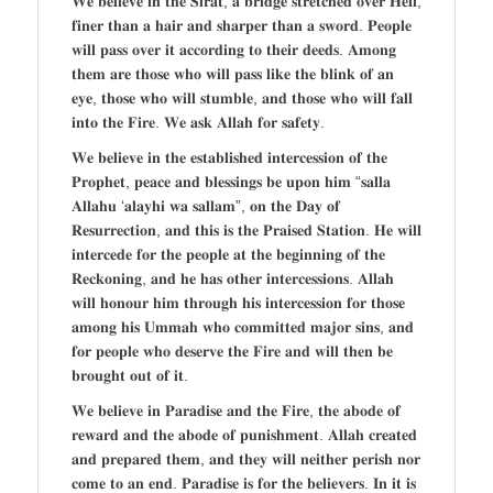
𝐖𝐞 𝐛𝐞𝐥𝐢𝐞𝐯𝐞 𝐢𝐧 𝐭𝐡𝐞 𝐒𝐢𝐫𝐚𝐭, 𝐚 𝐛𝐫𝐢𝐝𝐠𝐞 𝐬𝐭𝐫𝐞𝐭𝐜𝐡𝐞𝐝 𝐨𝐯𝐞𝐫 𝐇𝐞𝐥𝐥,
𝐟𝐢𝐧𝐞𝐫 𝐭𝐡𝐚𝐧 𝐚 𝐡𝐚𝐢𝐫 𝐚𝐧𝐝 𝐬𝐡𝐚𝐫𝐩𝐞𝐫 𝐭𝐡𝐚𝐧 𝐚 𝐬𝐰𝐨𝐫𝐝. 𝐏𝐞𝐨𝐩𝐥𝐞
𝐰𝐢𝐥𝐥 𝐩𝐚𝐬𝐬 𝐨𝐯𝐞𝐫 𝐢𝐭 𝐚𝐜𝐜𝐨𝐫𝐝𝐢𝐧𝐠 𝐭𝐨 𝐭𝐡𝐞𝐢𝐫 𝐝𝐞𝐞𝐝𝐬. 𝐀𝐦𝐨𝐧𝐠
𝐭𝐡𝐞𝐦 𝐚𝐫𝐞 𝐭𝐡𝐨𝐬𝐞 𝐰𝐡𝐨 𝐰𝐢𝐥𝐥 𝐩𝐚𝐬𝐬 𝐥𝐢𝐤𝐞 𝐭𝐡𝐞 𝐛𝐥𝐢𝐧𝐤 𝐨𝐟 𝐚𝐧
𝐞𝐲𝐞, 𝐭𝐡𝐨𝐬𝐞 𝐰𝐡𝐨 𝐰𝐢𝐥𝐥 𝐬𝐭𝐮𝐦𝐛𝐥𝐞, 𝐚𝐧𝐝 𝐭𝐡𝐨𝐬𝐞 𝐰𝐡𝐨 𝐰𝐢𝐥𝐥 𝐟𝐚𝐥𝐥
𝐢𝐧𝐭𝐨 𝐭𝐡𝐞 𝐅𝐢𝐫𝐞. 𝐖𝐞 𝐚𝐬𝐤 𝐀𝐥𝐥𝐚𝐡 𝐟𝐨𝐫 𝐬𝐚𝐟𝐞𝐭𝐲.
𝐖𝐞 𝐛𝐞𝐥𝐢𝐞𝐯𝐞 𝐢𝐧 𝐭𝐡𝐞 𝐞𝐬𝐭𝐚𝐛𝐥𝐢𝐬𝐡𝐞𝐝 𝐢𝐧𝐭𝐞𝐫𝐜𝐞𝐬𝐬𝐢𝐨𝐧 𝐨𝐟 𝐭𝐡𝐞
𝐏𝐫𝐨𝐩𝐡𝐞𝐭, 𝐩𝐞𝐚𝐜𝐞 𝐚𝐧𝐝 𝐛𝐥𝐞𝐬𝐬𝐢𝐧𝐠𝐬 𝐛𝐞 𝐮𝐩𝐨𝐧 𝐡𝐢𝐦 “𝐬𝐚𝐥𝐥𝐚
𝐀𝐥𝐥𝐚𝐡𝐮 ‘𝐚𝐥𝐚𝐲𝐡𝐢 𝐰𝐚 𝐬𝐚𝐥𝐥𝐚𝐦”, 𝐨𝐧 𝐭𝐡𝐞 𝐃𝐚𝐲 𝐨𝐟
𝐑𝐞𝐬𝐮𝐫𝐫𝐞𝐜𝐭𝐢𝐨𝐧, 𝐚𝐧𝐝 𝐭𝐡𝐢𝐬 𝐢𝐬 𝐭𝐡𝐞 𝐏𝐫𝐚𝐢𝐬𝐞𝐝 𝐒𝐭𝐚𝐭𝐢𝐨𝐧. 𝐇𝐞 𝐰𝐢𝐥𝐥
𝐢𝐧𝐭𝐞𝐫𝐜𝐞𝐝𝐞 𝐟𝐨𝐫 𝐭𝐡𝐞 𝐩𝐞𝐨𝐩𝐥𝐞 𝐚𝐭 𝐭𝐡𝐞 𝐛𝐞𝐠𝐢𝐧𝐧𝐢𝐧𝐠 𝐨𝐟 𝐭𝐡𝐞
𝐑𝐞𝐜𝐤𝐨𝐧𝐢𝐧𝐠, 𝐚𝐧𝐝 𝐡𝐞 𝐡𝐚𝐬 𝐨𝐭𝐡𝐞𝐫 𝐢𝐧𝐭𝐞𝐫𝐜𝐞𝐬𝐬𝐢𝐨𝐧𝐬. 𝐀𝐥𝐥𝐚𝐡
𝐰𝐢𝐥𝐥 𝐡𝐨𝐧𝐨𝐮𝐫 𝐡𝐢𝐦 𝐭𝐡𝐫𝐨𝐮𝐠𝐡 𝐡𝐢𝐬 𝐢𝐧𝐭𝐞𝐫𝐜𝐞𝐬𝐬𝐢𝐨𝐧 𝐟𝐨𝐫 𝐭𝐡𝐨𝐬𝐞
𝐚𝐦𝐨𝐧𝐠 𝐡𝐢𝐬 𝐔𝐦𝐦𝐚𝐡 𝐰𝐡𝐨 𝐜𝐨𝐦𝐦𝐢𝐭𝐭𝐞𝐝 𝐦𝐚𝐣𝐨𝐫 𝐬𝐢𝐧𝐬, 𝐚𝐧𝐝
𝐟𝐨𝐫 𝐩𝐞𝐨𝐩𝐥𝐞 𝐰𝐡𝐨 𝐝𝐞𝐬𝐞𝐫𝐯𝐞 𝐭𝐡𝐞 𝐅𝐢𝐫𝐞 𝐚𝐧𝐝 𝐰𝐢𝐥𝐥 𝐭𝐡𝐞𝐧 𝐛𝐞
𝐛𝐫𝐨𝐮𝐠𝐡𝐭 𝐨𝐮𝐭 𝐨𝐟 𝐢𝐭.
𝐖𝐞 𝐛𝐞𝐥𝐢𝐞𝐯𝐞 𝐢𝐧 𝐏𝐚𝐫𝐚𝐝𝐢𝐬𝐞 𝐚𝐧𝐝 𝐭𝐡𝐞 𝐅𝐢𝐫𝐞, 𝐭𝐡𝐞 𝐚𝐛𝐨𝐝𝐞 𝐨𝐟
𝐫𝐞𝐰𝐚𝐫𝐝 𝐚𝐧𝐝 𝐭𝐡𝐞 𝐚𝐛𝐨𝐝𝐞 𝐨𝐟 𝐩𝐮𝐧𝐢𝐬𝐡𝐦𝐞𝐧𝐭. 𝐀𝐥𝐥𝐚𝐡 𝐜𝐫𝐞𝐚𝐭𝐞𝐝
𝐚𝐧𝐝 𝐩𝐫𝐞𝐩𝐚𝐫𝐞𝐝 𝐭𝐡𝐞𝐦, 𝐚𝐧𝐝 𝐭𝐡𝐞𝐲 𝐰𝐢𝐥𝐥 𝐧𝐞𝐢𝐭𝐡𝐞𝐫 𝐩𝐞𝐫𝐢𝐬𝐡 𝐧𝐨𝐫
𝐜𝐨𝐦𝐞 𝐭𝐨 𝐚𝐧 𝐞𝐧𝐝. 𝐏𝐚𝐫𝐚𝐝𝐢𝐬𝐞 𝐢𝐬 𝐟𝐨𝐫 𝐭𝐡𝐞 𝐛𝐞𝐥𝐢𝐞𝐯𝐞𝐫𝐬. 𝐈𝐧 𝐢𝐭 𝐢𝐬