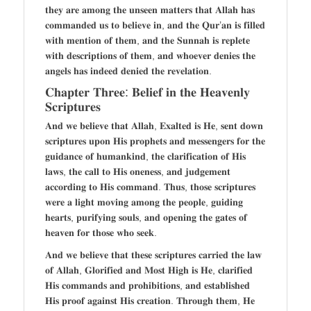
𝐭𝐡𝐞𝐲 𝐚𝐫𝐞 𝐚𝐦𝐨𝐧𝐠 𝐭𝐡𝐞 𝐮𝐧𝐬𝐞𝐞𝐧 𝐦𝐚𝐭𝐭𝐞𝐫𝐬 𝐭𝐡𝐚𝐭 𝐀𝐥𝐥𝐚𝐡 𝐡𝐚𝐬
𝐜𝐨𝐦𝐦𝐚𝐧𝐝𝐞𝐝 𝐮𝐬 𝐭𝐨 𝐛𝐞𝐥𝐢𝐞𝐯𝐞 𝐢𝐧, 𝐚𝐧𝐝 𝐭𝐡𝐞 𝐐𝐮𝐫’𝐚𝐧 𝐢𝐬 𝐟𝐢𝐥𝐥𝐞𝐝
𝐰𝐢𝐭𝐡 𝐦𝐞𝐧𝐭𝐢𝐨𝐧 𝐨𝐟 𝐭𝐡𝐞𝐦, 𝐚𝐧𝐝 𝐭𝐡𝐞 𝐒𝐮𝐧𝐧𝐚𝐡 𝐢𝐬 𝐫𝐞𝐩𝐥𝐞𝐭𝐞
𝐰𝐢𝐭𝐡 𝐝𝐞𝐬𝐜𝐫𝐢𝐩𝐭𝐢𝐨𝐧𝐬 𝐨𝐟 𝐭𝐡𝐞𝐦, 𝐚𝐧𝐝 𝐰𝐡𝐨𝐞𝐯𝐞𝐫 𝐝𝐞𝐧𝐢𝐞𝐬 𝐭𝐡𝐞
𝐚𝐧𝐠𝐞𝐥𝐬 𝐡𝐚𝐬 𝐢𝐧𝐝𝐞𝐞𝐝 𝐝𝐞𝐧𝐢𝐞𝐝 𝐭𝐡𝐞 𝐫𝐞𝐯𝐞𝐥𝐚𝐭𝐢𝐨𝐧.
𝐂𝐡𝐚𝐩𝐭𝐞𝐫 𝐓𝐡𝐫𝐞𝐞: 𝐁𝐞𝐥𝐢𝐞𝐟 𝐢𝐧 𝐭𝐡𝐞 𝐇𝐞𝐚𝐯𝐞𝐧𝐥𝐲
𝐒𝐜𝐫𝐢𝐩𝐭𝐮𝐫𝐞𝐬
𝐀𝐧𝐝 𝐰𝐞 𝐛𝐞𝐥𝐢𝐞𝐯𝐞 𝐭𝐡𝐚𝐭 𝐀𝐥𝐥𝐚𝐡, 𝐄𝐱𝐚𝐥𝐭𝐞𝐝 𝐢𝐬 𝐇𝐞, 𝐬𝐞𝐧𝐭 𝐝𝐨𝐰𝐧
𝐬𝐜𝐫𝐢𝐩𝐭𝐮𝐫𝐞𝐬 𝐮𝐩𝐨𝐧 𝐇𝐢𝐬 𝐩𝐫𝐨𝐩𝐡𝐞𝐭𝐬 𝐚𝐧𝐝 𝐦𝐞𝐬𝐬𝐞𝐧𝐠𝐞𝐫𝐬 𝐟𝐨𝐫 𝐭𝐡𝐞
𝐠𝐮𝐢𝐝𝐚𝐧𝐜𝐞 𝐨𝐟 𝐡𝐮𝐦𝐚𝐧𝐤𝐢𝐧𝐝, 𝐭𝐡𝐞 𝐜𝐥𝐚𝐫𝐢𝐟𝐢𝐜𝐚𝐭𝐢𝐨𝐧 𝐨𝐟 𝐇𝐢𝐬
𝐥𝐚𝐰𝐬, 𝐭𝐡𝐞 𝐜𝐚𝐥𝐥 𝐭𝐨 𝐇𝐢𝐬 𝐨𝐧𝐞𝐧𝐞𝐬𝐬, 𝐚𝐧𝐝 𝐣𝐮𝐝𝐠𝐞𝐦𝐞𝐧𝐭
𝐚𝐜𝐜𝐨𝐫𝐝𝐢𝐧𝐠 𝐭𝐨 𝐇𝐢𝐬 𝐜𝐨𝐦𝐦𝐚𝐧𝐝. 𝐓𝐡𝐮𝐬, 𝐭𝐡𝐨𝐬𝐞 𝐬𝐜𝐫𝐢𝐩𝐭𝐮𝐫𝐞𝐬
𝐰𝐞𝐫𝐞 𝐚 𝐥𝐢𝐠𝐡𝐭 𝐦𝐨𝐯𝐢𝐧𝐠 𝐚𝐦𝐨𝐧𝐠 𝐭𝐡𝐞 𝐩𝐞𝐨𝐩𝐥𝐞, 𝐠𝐮𝐢𝐝𝐢𝐧𝐠
𝐡𝐞𝐚𝐫𝐭𝐬, 𝐩𝐮𝐫𝐢𝐟𝐲𝐢𝐧𝐠 𝐬𝐨𝐮𝐥𝐬, 𝐚𝐧𝐝 𝐨𝐩𝐞𝐧𝐢𝐧𝐠 𝐭𝐡𝐞 𝐠𝐚𝐭𝐞𝐬 𝐨𝐟
𝐡𝐞𝐚𝐯𝐞𝐧 𝐟𝐨𝐫 𝐭𝐡𝐨𝐬𝐞 𝐰𝐡𝐨 𝐬𝐞𝐞𝐤.
𝐀𝐧𝐝 𝐰𝐞 𝐛𝐞𝐥𝐢𝐞𝐯𝐞 𝐭𝐡𝐚𝐭 𝐭𝐡𝐞𝐬𝐞 𝐬𝐜𝐫𝐢𝐩𝐭𝐮𝐫𝐞𝐬 𝐜𝐚𝐫𝐫𝐢𝐞𝐝 𝐭𝐡𝐞 𝐥𝐚𝐰
𝐨𝐟 𝐀𝐥𝐥𝐚𝐡, 𝐆𝐥𝐨𝐫𝐢𝐟𝐢𝐞𝐝 𝐚𝐧𝐝 𝐌𝐨𝐬𝐭 𝐇𝐢𝐠𝐡 𝐢𝐬 𝐇𝐞, 𝐜𝐥𝐚𝐫𝐢𝐟𝐢𝐞𝐝
𝐇𝐢𝐬 𝐜𝐨𝐦𝐦𝐚𝐧𝐝𝐬 𝐚𝐧𝐝 𝐩𝐫𝐨𝐡𝐢𝐛𝐢𝐭𝐢𝐨𝐧𝐬, 𝐚𝐧𝐝 𝐞𝐬𝐭𝐚𝐛𝐥𝐢𝐬𝐡𝐞𝐝
𝐇𝐢𝐬 𝐩𝐫𝐨𝐨𝐟 𝐚𝐠𝐚𝐢𝐧𝐬𝐭 𝐇𝐢𝐬 𝐜𝐫𝐞𝐚𝐭𝐢𝐨𝐧. 𝐓𝐡𝐫𝐨𝐮𝐠𝐡 𝐭𝐡𝐞𝐦, 𝐇𝐞