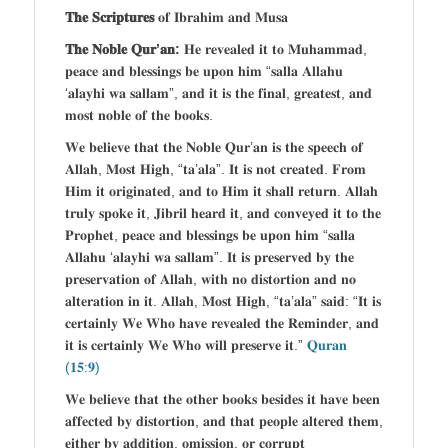
𝐓𝐡𝐞 𝐒𝐜𝐫𝐢𝐩𝐭𝐮𝐫𝐞𝐬
𝐨𝐟 𝐈𝐛𝐫𝐚𝐡𝐢𝐦 𝐚𝐧𝐝 𝐌𝐮𝐬𝐚
𝐓𝐡𝐞 𝐍𝐨𝐛𝐥𝐞 𝐐𝐮𝐫’𝐚𝐧:
𝐇𝐞 𝐫𝐞𝐯𝐞𝐚𝐥𝐞𝐝 𝐢𝐭 𝐭𝐨 𝐌𝐮𝐡𝐚𝐦𝐦𝐚𝐝,
𝐩𝐞𝐚𝐜𝐞 𝐚𝐧𝐝 𝐛𝐥𝐞𝐬𝐬𝐢𝐧𝐠𝐬 𝐛𝐞 𝐮𝐩𝐨𝐧 𝐡𝐢𝐦 “𝐬𝐚𝐥𝐥𝐚 𝐀𝐥𝐥𝐚𝐡𝐮
‘𝐚𝐥𝐚𝐲𝐡𝐢 𝐰𝐚 𝐬𝐚𝐥𝐥𝐚𝐦”, 𝐚𝐧𝐝 𝐢𝐭 𝐢𝐬 𝐭𝐡𝐞 𝐟𝐢𝐧𝐚𝐥, 𝐠𝐫𝐞𝐚𝐭𝐞𝐬𝐭, 𝐚𝐧𝐝
𝐦𝐨𝐬𝐭 𝐧𝐨𝐛𝐥𝐞 𝐨𝐟 𝐭𝐡𝐞 𝐛𝐨𝐨𝐤𝐬.
𝐖𝐞 𝐛𝐞𝐥𝐢𝐞𝐯𝐞 𝐭𝐡𝐚𝐭 𝐭𝐡𝐞 𝐍𝐨𝐛𝐥𝐞 𝐐𝐮𝐫’𝐚𝐧 𝐢𝐬 𝐭𝐡𝐞 𝐬𝐩𝐞𝐞𝐜𝐡 𝐨𝐟
𝐀𝐥𝐥𝐚𝐡, 𝐌𝐨𝐬𝐭 𝐇𝐢𝐠𝐡, “𝐭𝐚’𝐚𝐥𝐚”. 𝐈𝐭 𝐢𝐬 𝐧𝐨𝐭 𝐜𝐫𝐞𝐚𝐭𝐞𝐝. 𝐅𝐫𝐨𝐦
𝐇𝐢𝐦 𝐢𝐭 𝐨𝐫𝐢𝐠𝐢𝐧𝐚𝐭𝐞𝐝, 𝐚𝐧𝐝 𝐭𝐨 𝐇𝐢𝐦 𝐢𝐭 𝐬𝐡𝐚𝐥𝐥 𝐫𝐞𝐭𝐮𝐫𝐧. 𝐀𝐥𝐥𝐚𝐡
𝐭𝐫𝐮𝐥𝐲 𝐬𝐩𝐨𝐤𝐞 𝐢𝐭, 𝐉𝐢𝐛𝐫𝐢𝐥 𝐡𝐞𝐚𝐫𝐝 𝐢𝐭, 𝐚𝐧𝐝 𝐜𝐨𝐧𝐯𝐞𝐲𝐞𝐝 𝐢𝐭 𝐭𝐨 𝐭𝐡𝐞
𝐏𝐫𝐨𝐩𝐡𝐞𝐭, 𝐩𝐞𝐚𝐜𝐞 𝐚𝐧𝐝 𝐛𝐥𝐞𝐬𝐬𝐢𝐧𝐠𝐬 𝐛𝐞 𝐮𝐩𝐨𝐧 𝐡𝐢𝐦 “𝐬𝐚𝐥𝐥𝐚
𝐀𝐥𝐥𝐚𝐡𝐮 ‘𝐚𝐥𝐚𝐲𝐡𝐢 𝐰𝐚 𝐬𝐚𝐥𝐥𝐚𝐦”. 𝐈𝐭 𝐢𝐬 𝐩𝐫𝐞𝐬𝐞𝐫𝐯𝐞𝐝 𝐛𝐲 𝐭𝐡𝐞
𝐩𝐫𝐞𝐬𝐞𝐫𝐯𝐚𝐭𝐢𝐨𝐧 𝐨𝐟 𝐀𝐥𝐥𝐚𝐡, 𝐰𝐢𝐭𝐡 𝐧𝐨 𝐝𝐢𝐬𝐭𝐨𝐫𝐭𝐢𝐨𝐧 𝐚𝐧𝐝 𝐧𝐨
𝐚𝐥𝐭𝐞𝐫𝐚𝐭𝐢𝐨𝐧 𝐢𝐧 𝐢𝐭. 𝐀𝐥𝐥𝐚𝐡, 𝐌𝐨𝐬𝐭 𝐇𝐢𝐠𝐡, “𝐭𝐚’𝐚𝐥𝐚” 𝐬𝐚𝐢𝐝: “𝐈𝐭 𝐢𝐬
𝐜𝐞𝐫𝐭𝐚𝐢𝐧𝐥𝐲 𝐖𝐞 𝐖𝐡𝐨 𝐡𝐚𝐯𝐞 𝐫𝐞𝐯𝐞𝐚𝐥𝐞𝐝 𝐭𝐡𝐞 𝐑𝐞𝐦𝐢𝐧𝐝𝐞𝐫, 𝐚𝐧𝐝
𝐢𝐭 𝐢𝐬 𝐜𝐞𝐫𝐭𝐚𝐢𝐧𝐥𝐲 𝐖𝐞 𝐖𝐡𝐨 𝐰𝐢𝐥𝐥 𝐩𝐫𝐞𝐬𝐞𝐫𝐯𝐞 𝐢𝐭.”
𝐐𝐮𝐫𝐚𝐧
(𝟏𝟓:𝟗)
𝐖𝐞 𝐛𝐞𝐥𝐢𝐞𝐯𝐞 𝐭𝐡𝐚𝐭 𝐭𝐡𝐞 𝐨𝐭𝐡𝐞𝐫 𝐛𝐨𝐨𝐤𝐬 𝐛𝐞𝐬𝐢𝐝𝐞𝐬 𝐢𝐭 𝐡𝐚𝐯𝐞 𝐛𝐞𝐞𝐧
𝐚𝐟𝐟𝐞𝐜𝐭𝐞𝐝 𝐛𝐲 𝐝𝐢𝐬𝐭𝐨𝐫𝐭𝐢𝐨𝐧, 𝐚𝐧𝐝 𝐭𝐡𝐚𝐭 𝐩𝐞𝐨𝐩𝐥𝐞 𝐚𝐥𝐭𝐞𝐫𝐞𝐝 𝐭𝐡𝐞𝐦,
𝐞𝐢𝐭𝐡𝐞𝐫 𝐛𝐲 𝐚𝐝𝐝𝐢𝐭𝐢𝐨𝐧, 𝐨𝐦𝐢𝐬𝐬𝐢𝐨𝐧, 𝐨𝐫 𝐜𝐨𝐫𝐫𝐮𝐩𝐭