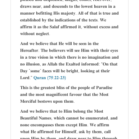
𝐝𝐫𝐚𝐰𝐬 𝐧𝐞𝐚𝐫, 𝐚𝐧𝐝 𝐝𝐞𝐬𝐜𝐞𝐧𝐝𝐬 𝐭𝐨 𝐭𝐡𝐞 𝐥𝐨𝐰𝐞𝐬𝐭 𝐡𝐞𝐚𝐯𝐞𝐧 𝐢𝐧 𝐚
𝐦𝐚𝐧𝐧𝐞𝐫 𝐛𝐞𝐟𝐢𝐭𝐭𝐢𝐧𝐠 𝐇𝐢𝐬 𝐦𝐚𝐣𝐞𝐬𝐭𝐲. 𝐀𝐥𝐥 𝐨𝐟 𝐭𝐡𝐚𝐭 𝐢𝐬 𝐭𝐫𝐮𝐞 𝐚𝐧𝐝
𝐞𝐬𝐭𝐚𝐛𝐥𝐢𝐬𝐡𝐞𝐝 𝐛𝐲 𝐭𝐡𝐞 𝐢𝐧𝐝𝐢𝐜𝐚𝐭𝐢𝐨𝐧𝐬 𝐨𝐟 𝐭𝐡𝐞 𝐭𝐞𝐱𝐭𝐬. 𝐖𝐞
𝐚𝐟𝐟𝐢𝐫𝐦 𝐢𝐭 𝐚𝐬 𝐭𝐡𝐞 𝐒𝐚𝐥𝐚𝐟 𝐚𝐟𝐟𝐢𝐫𝐦𝐞𝐝 𝐢𝐭, 𝐰𝐢𝐭𝐡𝐨𝐮𝐭 𝐞𝐱𝐜𝐞𝐬𝐬 𝐚𝐧𝐝
𝐰𝐢𝐭𝐡𝐨𝐮𝐭 𝐧𝐞𝐠𝐥𝐞𝐜𝐭.
𝐀𝐧𝐝 𝐰𝐞 𝐛𝐞𝐥𝐢𝐞𝐯𝐞 𝐭𝐡𝐚𝐭 𝐇𝐞 𝐰𝐢𝐥𝐥 𝐛𝐞 𝐬𝐞𝐞𝐧 𝐢𝐧 𝐭𝐡𝐞
𝐇𝐞𝐫𝐞𝐚𝐟𝐭𝐞𝐫. 𝐓𝐡𝐞 𝐛𝐞𝐥𝐢𝐞𝐯𝐞𝐫𝐬 𝐰𝐢𝐥𝐥 𝐬𝐞𝐞 𝐇𝐢𝐦 𝐰𝐢𝐭𝐡 𝐭𝐡𝐞𝐢𝐫 𝐞𝐲𝐞𝐬
𝐢𝐧 𝐚 𝐭𝐫𝐮𝐞 𝐯𝐢𝐬𝐢𝐨𝐧 𝐢𝐧 𝐰𝐡𝐢𝐜𝐡 𝐭𝐡𝐞𝐫𝐞 𝐢𝐬 𝐧𝐨 𝐢𝐦𝐚𝐠𝐢𝐧𝐚𝐭𝐢𝐨𝐧 𝐚𝐧𝐝
𝐧𝐨 𝐢𝐥𝐥𝐮𝐬𝐢𝐨𝐧, 𝐚𝐬 𝐀𝐥𝐥𝐚𝐡 𝐭𝐡𝐞 𝐄𝐱𝐚𝐥𝐭𝐞𝐝 𝐢𝐧𝐟𝐨𝐫𝐦𝐞𝐝: “𝐎𝐧 𝐭𝐡𝐚𝐭
𝐃𝐚𝐲 ˹𝐬𝐨𝐦𝐞˺ 𝐟𝐚𝐜𝐞𝐬 𝐰𝐢𝐥𝐥 𝐛𝐞 𝐛𝐫𝐢𝐠𝐡𝐭, 𝐥𝐨𝐨𝐤𝐢𝐧𝐠 𝐚𝐭 𝐭𝐡𝐞𝐢𝐫
𝐋𝐨𝐫𝐝.”
𝐐𝐮𝐫𝐚𝐧 (𝟕𝟓:𝟐𝟐-𝟐𝟑)
𝐓𝐡𝐢𝐬 𝐢𝐬 𝐭𝐡𝐞 𝐠𝐫𝐞𝐚𝐭𝐞𝐬𝐭 𝐛𝐥𝐢𝐬𝐬 𝐨𝐟 𝐭𝐡𝐞 𝐩𝐞𝐨𝐩𝐥𝐞 𝐨𝐟 𝐏𝐚𝐫𝐚𝐝𝐢𝐬𝐞
𝐚𝐧𝐝 𝐭𝐡𝐞 𝐦𝐨𝐬𝐭 𝐦𝐚𝐠𝐧𝐢𝐟𝐢𝐜𝐞𝐧𝐭 𝐟𝐚𝐯𝐨𝐮𝐫 𝐭𝐡𝐚𝐭 𝐭𝐡𝐞 𝐌𝐨𝐬𝐭
𝐌𝐞𝐫𝐜𝐢𝐟𝐮𝐥 𝐛𝐞𝐬𝐭𝐨𝐰𝐬 𝐮𝐩𝐨𝐧 𝐭𝐡𝐞𝐦.
𝐀𝐧𝐝 𝐰𝐞 𝐛𝐞𝐥𝐢𝐞𝐯𝐞 𝐭𝐡𝐚𝐭 𝐭𝐨 𝐇𝐢𝐦 𝐛𝐞𝐥𝐨𝐧𝐠 𝐭𝐡𝐞 𝐌𝐨𝐬𝐭
𝐁𝐞𝐚𝐮𝐭𝐢𝐟𝐮𝐥 𝐍𝐚𝐦𝐞𝐬, 𝐰𝐡𝐢𝐜𝐡 𝐜𝐚𝐧𝐧𝐨𝐭 𝐛𝐞 𝐞𝐧𝐮𝐦𝐞𝐫𝐚𝐭𝐞𝐝, 𝐚𝐧𝐝
𝐧𝐨𝐧𝐞 𝐞𝐧𝐜𝐨𝐦𝐩𝐚𝐬𝐬𝐞𝐬 𝐭𝐡𝐞𝐦 𝐞𝐱𝐜𝐞𝐩𝐭 𝐇𝐢𝐦. 𝐖𝐞 𝐚𝐟𝐟𝐢𝐫𝐦
𝐰𝐡𝐚𝐭 𝐇𝐞 𝐚𝐟𝐟𝐢𝐫𝐦𝐞𝐝 𝐟𝐨𝐫 𝐇𝐢𝐦𝐬𝐞𝐥𝐟, 𝐚𝐬𝐤 𝐛𝐲 𝐭𝐡𝐞𝐦, 𝐜𝐚𝐥𝐥
𝐮𝐩𝐨𝐧 𝐇𝐢𝐦 𝐛𝐲 𝐭𝐡𝐞𝐦, 𝐚𝐧𝐝 𝐝𝐫𝐚𝐰 𝐧𝐞𝐚𝐫 𝐭𝐨 𝐇𝐢𝐦 𝐭𝐡𝐫𝐨𝐮𝐠𝐡