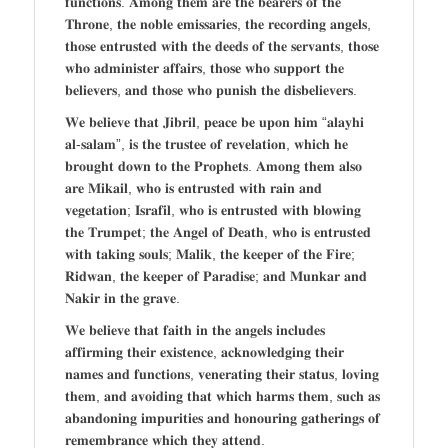
𝐟𝐮𝐧𝐜𝐭𝐢𝐨𝐧𝐬. 𝐀𝐦𝐨𝐧𝐠 𝐭𝐡𝐞𝐦 𝐚𝐫𝐞 𝐭𝐡𝐞 𝐛𝐞𝐚𝐫𝐞𝐫𝐬 𝐨𝐟 𝐭𝐡𝐞
𝐓𝐡𝐫𝐨𝐧𝐞, 𝐭𝐡𝐞 𝐧𝐨𝐛𝐥𝐞 𝐞𝐦𝐢𝐬𝐬𝐚𝐫𝐢𝐞𝐬, 𝐭𝐡𝐞 𝐫𝐞𝐜𝐨𝐫𝐝𝐢𝐧𝐠 𝐚𝐧𝐠𝐞𝐥𝐬,
𝐭𝐡𝐨𝐬𝐞 𝐞𝐧𝐭𝐫𝐮𝐬𝐭𝐞𝐝 𝐰𝐢𝐭𝐡 𝐭𝐡𝐞 𝐝𝐞𝐞𝐝𝐬 𝐨𝐟 𝐭𝐡𝐞 𝐬𝐞𝐫𝐯𝐚𝐧𝐭𝐬, 𝐭𝐡𝐨𝐬𝐞
𝐰𝐡𝐨 𝐚𝐝𝐦𝐢𝐧𝐢𝐬𝐭𝐞𝐫 𝐚𝐟𝐟𝐚𝐢𝐫𝐬, 𝐭𝐡𝐨𝐬𝐞 𝐰𝐡𝐨 𝐬𝐮𝐩𝐩𝐨𝐫𝐭 𝐭𝐡𝐞
𝐛𝐞𝐥𝐢𝐞𝐯𝐞𝐫𝐬, 𝐚𝐧𝐝 𝐭𝐡𝐨𝐬𝐞 𝐰𝐡𝐨 𝐩𝐮𝐧𝐢𝐬𝐡 𝐭𝐡𝐞 𝐝𝐢𝐬𝐛𝐞𝐥𝐢𝐞𝐯𝐞𝐫𝐬.
𝐖𝐞 𝐛𝐞𝐥𝐢𝐞𝐯𝐞 𝐭𝐡𝐚𝐭 𝐉𝐢𝐛𝐫𝐢𝐥, 𝐩𝐞𝐚𝐜𝐞 𝐛𝐞 𝐮𝐩𝐨𝐧 𝐡𝐢𝐦 “𝐚𝐥𝐚𝐲𝐡𝐢
𝐚𝐥-𝐬𝐚𝐥𝐚𝐦”, 𝐢𝐬 𝐭𝐡𝐞 𝐭𝐫𝐮𝐬𝐭𝐞𝐞 𝐨𝐟 𝐫𝐞𝐯𝐞𝐥𝐚𝐭𝐢𝐨𝐧, 𝐰𝐡𝐢𝐜𝐡 𝐡𝐞
𝐛𝐫𝐨𝐮𝐠𝐡𝐭 𝐝𝐨𝐰𝐧 𝐭𝐨 𝐭𝐡𝐞 𝐏𝐫𝐨𝐩𝐡𝐞𝐭𝐬. 𝐀𝐦𝐨𝐧𝐠 𝐭𝐡𝐞𝐦 𝐚𝐥𝐬𝐨
𝐚𝐫𝐞 𝐌𝐢𝐤𝐚𝐢𝐥, 𝐰𝐡𝐨 𝐢𝐬 𝐞𝐧𝐭𝐫𝐮𝐬𝐭𝐞𝐝 𝐰𝐢𝐭𝐡 𝐫𝐚𝐢𝐧 𝐚𝐧𝐝
𝐯𝐞𝐠𝐞𝐭𝐚𝐭𝐢𝐨𝐧; 𝐈𝐬𝐫𝐚𝐟𝐢𝐥, 𝐰𝐡𝐨 𝐢𝐬 𝐞𝐧𝐭𝐫𝐮𝐬𝐭𝐞𝐝 𝐰𝐢𝐭𝐡 𝐛𝐥𝐨𝐰𝐢𝐧𝐠
𝐭𝐡𝐞 𝐓𝐫𝐮𝐦𝐩𝐞𝐭; 𝐭𝐡𝐞 𝐀𝐧𝐠𝐞𝐥 𝐨𝐟 𝐃𝐞𝐚𝐭𝐡, 𝐰𝐡𝐨 𝐢𝐬 𝐞𝐧𝐭𝐫𝐮𝐬𝐭𝐞𝐝
𝐰𝐢𝐭𝐡 𝐭𝐚𝐤𝐢𝐧𝐠 𝐬𝐨𝐮𝐥𝐬; 𝐌𝐚𝐥𝐢𝐤, 𝐭𝐡𝐞 𝐤𝐞𝐞𝐩𝐞𝐫 𝐨𝐟 𝐭𝐡𝐞 𝐅𝐢𝐫𝐞;
𝐑𝐢𝐝𝐰𝐚𝐧, 𝐭𝐡𝐞 𝐤𝐞𝐞𝐩𝐞𝐫 𝐨𝐟 𝐏𝐚𝐫𝐚𝐝𝐢𝐬𝐞; 𝐚𝐧𝐝 𝐌𝐮𝐧𝐤𝐚𝐫 𝐚𝐧𝐝
𝐍𝐚𝐤𝐢𝐫 𝐢𝐧 𝐭𝐡𝐞 𝐠𝐫𝐚𝐯𝐞.
𝐖𝐞 𝐛𝐞𝐥𝐢𝐞𝐯𝐞 𝐭𝐡𝐚𝐭 𝐟𝐚𝐢𝐭𝐡 𝐢𝐧 𝐭𝐡𝐞 𝐚𝐧𝐠𝐞𝐥𝐬 𝐢𝐧𝐜𝐥𝐮𝐝𝐞𝐬
𝐚𝐟𝐟𝐢𝐫𝐦𝐢𝐧𝐠 𝐭𝐡𝐞𝐢𝐫 𝐞𝐱𝐢𝐬𝐭𝐞𝐧𝐜𝐞, 𝐚𝐜𝐤𝐧𝐨𝐰𝐥𝐞𝐝𝐠𝐢𝐧𝐠 𝐭𝐡𝐞𝐢𝐫
𝐧𝐚𝐦𝐞𝐬 𝐚𝐧𝐝 𝐟𝐮𝐧𝐜𝐭𝐢𝐨𝐧𝐬, 𝐯𝐞𝐧𝐞𝐫𝐚𝐭𝐢𝐧𝐠 𝐭𝐡𝐞𝐢𝐫 𝐬𝐭𝐚𝐭𝐮𝐬, 𝐥𝐨𝐯𝐢𝐧𝐠
𝐭𝐡𝐞𝐦, 𝐚𝐧𝐝 𝐚𝐯𝐨𝐢𝐝𝐢𝐧𝐠 𝐭𝐡𝐚𝐭 𝐰𝐡𝐢𝐜𝐡 𝐡𝐚𝐫𝐦𝐬 𝐭𝐡𝐞𝐦, 𝐬𝐮𝐜𝐡 𝐚𝐬
𝐚𝐛𝐚𝐧𝐝𝐨𝐧𝐢𝐧𝐠 𝐢𝐦𝐩𝐮𝐫𝐢𝐭𝐢𝐞𝐬 𝐚𝐧𝐝 𝐡𝐨𝐧𝐨𝐮𝐫𝐢𝐧𝐠 𝐠𝐚𝐭𝐡𝐞𝐫𝐢𝐧𝐠𝐬 𝐨𝐟
𝐫𝐞𝐦𝐞𝐦𝐛𝐫𝐚𝐧𝐜𝐞 𝐰𝐡𝐢𝐜𝐡 𝐭𝐡𝐞𝐲 𝐚𝐭𝐭𝐞𝐧𝐝.