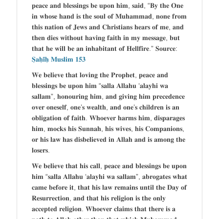
𝐩𝐞𝐚𝐜𝐞 𝐚𝐧𝐝 𝐛𝐥𝐞𝐬𝐬𝐢𝐧𝐠𝐬 𝐛𝐞 𝐮𝐩𝐨𝐧 𝐡𝐢𝐦, 𝐬𝐚𝐢𝐝, “𝐁𝐲 𝐭𝐡𝐞 𝐎𝐧𝐞
𝐢𝐧 𝐰𝐡𝐨𝐬𝐞 𝐡𝐚𝐧𝐝 𝐢𝐬 𝐭𝐡𝐞 𝐬𝐨𝐮𝐥 𝐨𝐟 𝐌𝐮𝐡𝐚𝐦𝐦𝐚𝐝, 𝐧𝐨𝐧𝐞 𝐟𝐫𝐨𝐦
𝐭𝐡𝐢𝐬 𝐧𝐚𝐭𝐢𝐨𝐧 𝐨𝐟 𝐉𝐞𝐰𝐬 𝐚𝐧𝐝 𝐂𝐡𝐫𝐢𝐬𝐭𝐢𝐚𝐧𝐬 𝐡𝐞𝐚𝐫𝐬 𝐨𝐟 𝐦𝐞, 𝐚𝐧𝐝
𝐭𝐡𝐞𝐧 𝐝𝐢𝐞𝐬 𝐰𝐢𝐭𝐡𝐨𝐮𝐭 𝐡𝐚𝐯𝐢𝐧𝐠 𝐟𝐚𝐢𝐭𝐡 𝐢𝐧 𝐦𝐲 𝐦𝐞𝐬𝐬𝐚𝐠𝐞, 𝐛𝐮𝐭
𝐭𝐡𝐚𝐭 𝐡𝐞 𝐰𝐢𝐥𝐥 𝐛𝐞 𝐚𝐧 𝐢𝐧𝐡𝐚𝐛𝐢𝐭𝐚𝐧𝐭 𝐨𝐟 𝐇𝐞𝐥𝐥𝐟𝐢𝐫𝐞.” 𝐒𝐨𝐮𝐫𝐜𝐞:
𝐒̣𝐚𝐡̣𝐢̄𝐡̣ 𝐌𝐮𝐬𝐥𝐢𝐦 𝟏𝟓𝟑
𝐖𝐞 𝐛𝐞𝐥𝐢𝐞𝐯𝐞 𝐭𝐡𝐚𝐭 𝐥𝐨𝐯𝐢𝐧𝐠 𝐭𝐡𝐞 𝐏𝐫𝐨𝐩𝐡𝐞𝐭, 𝐩𝐞𝐚𝐜𝐞 𝐚𝐧𝐝
𝐛𝐥𝐞𝐬𝐬𝐢𝐧𝐠𝐬 𝐛𝐞 𝐮𝐩𝐨𝐧 𝐡𝐢𝐦 “𝐬𝐚𝐥𝐥𝐚 𝐀𝐥𝐥𝐚𝐡𝐮 ‘𝐚𝐥𝐚𝐲𝐡𝐢 𝐰𝐚
𝐬𝐚𝐥𝐥𝐚𝐦”, 𝐡𝐨𝐧𝐨𝐮𝐫𝐢𝐧𝐠 𝐡𝐢𝐦, 𝐚𝐧𝐝 𝐠𝐢𝐯𝐢𝐧𝐠 𝐡𝐢𝐦 𝐩𝐫𝐞𝐜𝐞𝐝𝐞𝐧𝐜𝐞
𝐨𝐯𝐞𝐫 𝐨𝐧𝐞𝐬𝐞𝐥𝐟, 𝐨𝐧𝐞’𝐬 𝐰𝐞𝐚𝐥𝐭𝐡, 𝐚𝐧𝐝 𝐨𝐧𝐞’𝐬 𝐜𝐡𝐢𝐥𝐝𝐫𝐞𝐧 𝐢𝐬 𝐚𝐧
𝐨𝐛𝐥𝐢𝐠𝐚𝐭𝐢𝐨𝐧 𝐨𝐟 𝐟𝐚𝐢𝐭𝐡. 𝐖𝐡𝐨𝐞𝐯𝐞𝐫 𝐡𝐚𝐫𝐦𝐬 𝐡𝐢𝐦, 𝐝𝐢𝐬𝐩𝐚𝐫𝐚𝐠𝐞𝐬
𝐡𝐢𝐦, 𝐦𝐨𝐜𝐤𝐬 𝐡𝐢𝐬 𝐒𝐮𝐧𝐧𝐚𝐡, 𝐡𝐢𝐬 𝐰𝐢𝐯𝐞𝐬, 𝐡𝐢𝐬 𝐂𝐨𝐦𝐩𝐚𝐧𝐢𝐨𝐧𝐬,
𝐨𝐫 𝐡𝐢𝐬 𝐥𝐚𝐰 𝐡𝐚𝐬 𝐝𝐢𝐬𝐛𝐞𝐥𝐢𝐞𝐯𝐞𝐝 𝐢𝐧 𝐀𝐥𝐥𝐚𝐡 𝐚𝐧𝐝 𝐢𝐬 𝐚𝐦𝐨𝐧𝐠 𝐭𝐡𝐞
𝐥𝐨𝐬𝐞𝐫𝐬.
𝐖𝐞 𝐛𝐞𝐥𝐢𝐞𝐯𝐞 𝐭𝐡𝐚𝐭 𝐡𝐢𝐬 𝐜𝐚𝐥𝐥, 𝐩𝐞𝐚𝐜𝐞 𝐚𝐧𝐝 𝐛𝐥𝐞𝐬𝐬𝐢𝐧𝐠𝐬 𝐛𝐞 𝐮𝐩𝐨𝐧
𝐡𝐢𝐦 “𝐬𝐚𝐥𝐥𝐚 𝐀𝐥𝐥𝐚𝐡𝐮 ‘𝐚𝐥𝐚𝐲𝐡𝐢 𝐰𝐚 𝐬𝐚𝐥𝐥𝐚𝐦”, 𝐚𝐛𝐫𝐨𝐠𝐚𝐭𝐞𝐬 𝐰𝐡𝐚𝐭
𝐜𝐚𝐦𝐞 𝐛𝐞𝐟𝐨𝐫𝐞 𝐢𝐭, 𝐭𝐡𝐚𝐭 𝐡𝐢𝐬 𝐥𝐚𝐰 𝐫𝐞𝐦𝐚𝐢𝐧𝐬 𝐮𝐧𝐭𝐢𝐥 𝐭𝐡𝐞 𝐃𝐚𝐲 𝐨𝐟
𝐑𝐞𝐬𝐮𝐫𝐫𝐞𝐜𝐭𝐢𝐨𝐧, 𝐚𝐧𝐝 𝐭𝐡𝐚𝐭 𝐡𝐢𝐬 𝐫𝐞𝐥𝐢𝐠𝐢𝐨𝐧 𝐢𝐬 𝐭𝐡𝐞 𝐨𝐧𝐥𝐲
𝐚𝐜𝐜𝐞𝐩𝐭𝐞𝐝 𝐫𝐞𝐥𝐢𝐠𝐢𝐨𝐧. 𝐖𝐡𝐨𝐞𝐯𝐞𝐫 𝐜𝐥𝐚𝐢𝐦𝐬 𝐭𝐡𝐚𝐭 𝐭𝐡𝐞𝐫𝐞 𝐢𝐬 𝐚