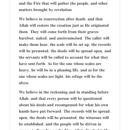
𝐚𝐧𝐝 𝐭𝐡𝐞 𝐅𝐢𝐫𝐞 𝐭𝐡𝐚𝐭 𝐰𝐢𝐥𝐥 𝐠𝐚𝐭𝐡𝐞𝐫 𝐭𝐡𝐞 𝐩𝐞𝐨𝐩𝐥𝐞, 𝐚𝐧𝐝 𝐨𝐭𝐡𝐞𝐫
𝐦𝐚𝐭𝐭𝐞𝐫𝐬 𝐛𝐫𝐨𝐮𝐠𝐡𝐭 𝐛𝐲 𝐫𝐞𝐯𝐞𝐥𝐚𝐭𝐢𝐨𝐧.
𝐖𝐞 𝐛𝐞𝐥𝐢𝐞𝐯𝐞 𝐢𝐧 𝐫𝐞𝐬𝐮𝐫𝐫𝐞𝐜𝐭𝐢𝐨𝐧 𝐚𝐟𝐭𝐞𝐫 𝐝𝐞𝐚𝐭𝐡, 𝐚𝐧𝐝 𝐭𝐡𝐚𝐭
𝐀𝐥𝐥𝐚𝐡 𝐰𝐢𝐥𝐥 𝐫𝐞𝐬𝐭𝐨𝐫𝐞 𝐭𝐡𝐞 𝐜𝐫𝐞𝐚𝐭𝐢𝐨𝐧 𝐣𝐮𝐬𝐭 𝐚𝐬 𝐇𝐞 𝐨𝐫𝐢𝐠𝐢𝐧𝐚𝐭𝐞𝐝
𝐭𝐡𝐞𝐦. 𝐓𝐡𝐞𝐲 𝐰𝐢𝐥𝐥 𝐜𝐨𝐦𝐞 𝐟𝐨𝐫𝐭𝐡 𝐟𝐫𝐨𝐦 𝐭𝐡𝐞𝐢𝐫 𝐠𝐫𝐚𝐯𝐞𝐬
𝐛𝐚𝐫𝐞𝐟𝐨𝐨𝐭, 𝐧𝐚𝐤𝐞𝐝, 𝐚𝐧𝐝 𝐮𝐧𝐜𝐢𝐫𝐜𝐮𝐦𝐜𝐢𝐬𝐞𝐝. 𝐓𝐡𝐞 𝐜𝐚𝐥𝐥𝐞𝐫 𝐰𝐢𝐥𝐥
𝐦𝐚𝐤𝐞 𝐭𝐡𝐞𝐦 𝐡𝐞𝐚𝐫, 𝐭𝐡𝐞 𝐬𝐜𝐚𝐥𝐞 𝐰𝐢𝐥𝐥 𝐛𝐞 𝐬𝐞𝐭 𝐮𝐩, 𝐭𝐡𝐞 𝐫𝐞𝐜𝐨𝐫𝐝𝐬
𝐰𝐢𝐥𝐥 𝐛𝐞 𝐩𝐫𝐞𝐬𝐞𝐧𝐭𝐞𝐝, 𝐭𝐡𝐞 𝐝𝐞𝐞𝐝𝐬 𝐰𝐢𝐥𝐥 𝐛𝐞 𝐬𝐩𝐫𝐞𝐚𝐝 𝐨𝐩𝐞𝐧, 𝐚𝐧𝐝
𝐭𝐡𝐞 𝐬𝐞𝐫𝐯𝐚𝐧𝐭𝐬 𝐰𝐢𝐥𝐥 𝐛𝐞 𝐜𝐚𝐥𝐥𝐞𝐝 𝐭𝐨 𝐚𝐜𝐜𝐨𝐮𝐧𝐭 𝐟𝐨𝐫 𝐰𝐡𝐚𝐭 𝐭𝐡𝐞𝐲
𝐡𝐚𝐯𝐞 𝐬𝐞𝐧𝐭 𝐟𝐨𝐫𝐭𝐡. 𝐀𝐬 𝐟𝐨𝐫 𝐭𝐡𝐞 𝐨𝐧𝐞 𝐰𝐡𝐨𝐬𝐞 𝐬𝐜𝐚𝐥𝐞𝐬 𝐚𝐫𝐞
𝐡𝐞𝐚𝐯𝐲, 𝐡𝐞 𝐰𝐢𝐥𝐥 𝐛𝐞 𝐢𝐧 𝐚 𝐩𝐥𝐞𝐚𝐬𝐢𝐧𝐠 𝐥𝐢𝐟𝐞, 𝐚𝐧𝐝 𝐚𝐬 𝐟𝐨𝐫 𝐭𝐡𝐞
𝐨𝐧𝐞 𝐰𝐡𝐨𝐬𝐞 𝐬𝐜𝐚𝐥𝐞𝐬 𝐚𝐫𝐞 𝐥𝐢𝐠𝐡𝐭, 𝐡𝐢𝐬 𝐫𝐞𝐟𝐮𝐠𝐞 𝐰𝐢𝐥𝐥 𝐛𝐞 𝐭𝐡𝐞
𝐚𝐛𝐲𝐬𝐬.
𝐖𝐞 𝐛𝐞𝐥𝐢𝐞𝐯𝐞 𝐢𝐧 𝐭𝐡𝐞 𝐫𝐞𝐜𝐤𝐨𝐧𝐢𝐧𝐠 𝐚𝐧𝐝 𝐢𝐧 𝐬𝐭𝐚𝐧𝐝𝐢𝐧𝐠 𝐛𝐞𝐟𝐨𝐫𝐞
𝐀𝐥𝐥𝐚𝐡, 𝐚𝐧𝐝 𝐭𝐡𝐚𝐭 𝐞𝐯𝐞𝐫𝐲 𝐩𝐞𝐫𝐬𝐨𝐧 𝐰𝐢𝐥𝐥 𝐛𝐞 𝐪𝐮𝐞𝐬𝐭𝐢𝐨𝐧𝐞𝐝
𝐚𝐛𝐨𝐮𝐭 𝐡𝐢𝐬 𝐝𝐞𝐞𝐝𝐬 𝐚𝐧𝐝 𝐫𝐞𝐜𝐨𝐦𝐩𝐞𝐧𝐬𝐞𝐝 𝐟𝐨𝐫 𝐰𝐡𝐚𝐭 𝐡𝐢𝐬 𝐨𝐰𝐧
𝐡𝐚𝐧𝐝𝐬 𝐡𝐚𝐯𝐞 𝐩𝐮𝐭 𝐟𝐨𝐫𝐰𝐚𝐫𝐝. 𝐓𝐡𝐞 𝐫𝐞𝐜𝐨𝐫𝐝𝐬 𝐰𝐢𝐥𝐥 𝐛𝐞 𝐬𝐩𝐫𝐞𝐚𝐝
𝐨𝐩𝐞𝐧, 𝐭𝐡𝐞 𝐝𝐞𝐞𝐝𝐬 𝐰𝐢𝐥𝐥 𝐛𝐞 𝐩𝐫𝐞𝐬𝐞𝐧𝐭𝐞𝐝, 𝐭𝐡𝐞 𝐰𝐢𝐭𝐧𝐞𝐬𝐬𝐞𝐬 𝐰𝐢𝐥𝐥
𝐛𝐞 𝐞𝐬𝐭𝐚𝐛𝐥𝐢𝐬𝐡𝐞𝐝, 𝐚𝐧𝐝 𝐭𝐡𝐞 𝐩𝐞𝐨𝐩𝐥𝐞 𝐰𝐢𝐥𝐥 𝐛𝐞 𝐝𝐫𝐢𝐯𝐞𝐧 𝐢𝐧