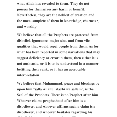
𝐰𝐡𝐚𝐭 𝐀𝐥𝐥𝐚𝐡 𝐡𝐚𝐬 𝐫𝐞𝐯𝐞𝐚𝐥𝐞𝐝 𝐭𝐨 𝐭𝐡𝐞𝐦. 𝐓𝐡𝐞𝐲 𝐝𝐨 𝐧𝐨𝐭
𝐩𝐨𝐬𝐬𝐞𝐬𝐬 𝐟𝐨𝐫 𝐭𝐡𝐞𝐦𝐬𝐞𝐥𝐯𝐞𝐬 𝐚𝐧𝐲 𝐡𝐚𝐫𝐦 𝐨𝐫 𝐛𝐞𝐧𝐞𝐟𝐢𝐭.
𝐍𝐞𝐯𝐞𝐫𝐭𝐡𝐞𝐥𝐞𝐬𝐬, 𝐭𝐡𝐞𝐲 𝐚𝐫𝐞 𝐭𝐡𝐞 𝐧𝐨𝐛𝐥𝐞𝐬𝐭 𝐨𝐟 𝐜𝐫𝐞𝐚𝐭𝐢𝐨𝐧 𝐚𝐧𝐝
𝐭𝐡𝐞 𝐦𝐨𝐬𝐭 𝐜𝐨𝐦𝐩𝐥𝐞𝐭𝐞 𝐨𝐟 𝐭𝐡𝐞𝐦 𝐢𝐧 𝐤𝐧𝐨𝐰𝐥𝐞𝐝𝐠𝐞, 𝐜𝐡𝐚𝐫𝐚𝐜𝐭𝐞𝐫,
𝐚𝐧𝐝 𝐰𝐨𝐫𝐬𝐡𝐢𝐩.
𝐖𝐞 𝐛𝐞𝐥𝐢𝐞𝐯𝐞 𝐭𝐡𝐚𝐭 𝐚𝐥𝐥 𝐭𝐡𝐞 𝐏𝐫𝐨𝐩𝐡𝐞𝐭𝐬 𝐚𝐫𝐞 𝐩𝐫𝐨𝐭𝐞𝐜𝐭𝐞𝐝 𝐟𝐫𝐨𝐦
𝐝𝐢𝐬𝐛𝐞𝐥𝐢𝐞𝐟, 𝐢𝐠𝐧𝐨𝐫𝐚𝐧𝐜𝐞, 𝐦𝐚𝐣𝐨𝐫 𝐬𝐢𝐧𝐬, 𝐚𝐧𝐝 𝐟𝐫𝐨𝐦 𝐯𝐢𝐥𝐞
𝐪𝐮𝐚𝐥𝐢𝐭𝐢𝐞𝐬 𝐭𝐡𝐚𝐭 𝐰𝐨𝐮𝐥𝐝 𝐫𝐞𝐩𝐞𝐥 𝐩𝐞𝐨𝐩𝐥𝐞 𝐟𝐫𝐨𝐦 𝐭𝐡𝐞𝐦. 𝐀𝐬 𝐟𝐨𝐫
𝐰𝐡𝐚𝐭 𝐡𝐚𝐬 𝐛𝐞𝐞𝐧 𝐫𝐞𝐩𝐨𝐫𝐭𝐞𝐝 𝐢𝐧 𝐬𝐨𝐦𝐞 𝐧𝐚𝐫𝐫𝐚𝐭𝐢𝐨𝐧𝐬 𝐭𝐡𝐚𝐭 𝐦𝐚𝐲
𝐬𝐮𝐠𝐠𝐞𝐬𝐭 𝐝𝐞𝐟𝐢𝐜𝐢𝐞𝐧𝐜𝐲 𝐨𝐫 𝐞𝐫𝐫𝐨𝐫 𝐢𝐧 𝐭𝐡𝐞𝐦, 𝐭𝐡𝐞𝐧 𝐞𝐢𝐭𝐡𝐞𝐫 𝐢𝐭 𝐢𝐬
𝐧𝐨𝐭 𝐚𝐮𝐭𝐡𝐞𝐧𝐭𝐢𝐜, 𝐨𝐫 𝐢𝐭 𝐢𝐬 𝐭𝐨 𝐛𝐞 𝐮𝐧𝐝𝐞𝐫𝐬𝐭𝐨𝐨𝐝 𝐢𝐧 𝐚 𝐦𝐚𝐧𝐧𝐞𝐫
𝐛𝐞𝐟𝐢𝐭𝐭𝐢𝐧𝐠 𝐭𝐡𝐞𝐢𝐫 𝐫𝐚𝐧𝐤, 𝐨𝐫 𝐢𝐭 𝐡𝐚𝐬 𝐚𝐧 𝐚𝐜𝐜𝐞𝐩𝐭𝐚𝐛𝐥𝐞
𝐢𝐧𝐭𝐞𝐫𝐩𝐫𝐞𝐭𝐚𝐭𝐢𝐨𝐧.
𝐖𝐞 𝐛𝐞𝐥𝐢𝐞𝐯𝐞 𝐭𝐡𝐚𝐭 𝐌𝐮𝐡𝐚𝐦𝐦𝐚𝐝, 𝐩𝐞𝐚𝐜𝐞 𝐚𝐧𝐝 𝐛𝐥𝐞𝐬𝐬𝐢𝐧𝐠𝐬 𝐛𝐞
𝐮𝐩𝐨𝐧 𝐡𝐢𝐦 “𝐬𝐚𝐥𝐥𝐚 𝐀𝐥𝐥𝐚𝐡𝐮 ‘𝐚𝐥𝐚𝐲𝐡𝐢 𝐰𝐚 𝐬𝐚𝐥𝐥𝐚𝐦”, 𝐢𝐬 𝐭𝐡𝐞
𝐒𝐞𝐚𝐥 𝐨𝐟 𝐭𝐡𝐞 𝐏𝐫𝐨𝐩𝐡𝐞𝐭𝐬. 𝐓𝐡𝐞𝐫𝐞 𝐢𝐬 𝐧𝐨 𝐏𝐫𝐨𝐩𝐡𝐞𝐭 𝐚𝐟𝐭𝐞𝐫 𝐡𝐢𝐦.
𝐖𝐡𝐨𝐞𝐯𝐞𝐫 𝐜𝐥𝐚𝐢𝐦𝐬 𝐩𝐫𝐨𝐩𝐡𝐞𝐭𝐡𝐨𝐨𝐝 𝐚𝐟𝐭𝐞𝐫 𝐡𝐢𝐦 𝐢𝐬 𝐚
𝐝𝐢𝐬𝐛𝐞𝐥𝐢𝐞𝐯𝐞𝐫, 𝐚𝐧𝐝 𝐰𝐡𝐨𝐞𝐯𝐞𝐫 𝐚𝐟𝐟𝐢𝐫𝐦𝐬 𝐬𝐮𝐜𝐡 𝐚 𝐜𝐥𝐚𝐢𝐦 𝐢𝐬 𝐚
𝐝𝐢𝐬𝐛𝐞𝐥𝐢𝐞𝐯𝐞𝐫, 𝐚𝐧𝐝 𝐰𝐡𝐨𝐞𝐯𝐞𝐫 𝐡𝐞𝐬𝐢𝐭𝐚𝐭𝐞𝐬 𝐫𝐞𝐠𝐚𝐫𝐝𝐢𝐧𝐠 𝐡𝐢𝐬