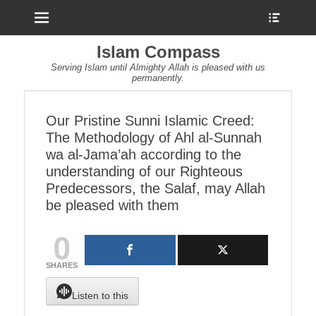
Menu
Show
Heade
Sideb
Islam Compass
Conte
Serving Islam until Almighty Allah is pleased with us
permanently.
Our Pristine Sunni Islamic Creed:
The Methodology of Ahl al-Sunnah
wa al-Jama’ah according to the
understanding of our Righteous
Predecessors, the Salaf, may Allah
be pleased with them
0
SHARES
Listen to this