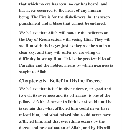
𝐭𝐡𝐚𝐭 𝐰𝐡𝐢𝐜𝐡 𝐧𝐨 𝐞𝐲𝐞 𝐡𝐚𝐬 𝐬𝐞𝐞𝐧, 𝐧𝐨 𝐞𝐚𝐫 𝐡𝐚𝐬 𝐡𝐞𝐚𝐫𝐝, 𝐚𝐧𝐝
𝐡𝐚𝐬 𝐧𝐞𝐯𝐞𝐫 𝐨𝐜𝐜𝐮𝐫𝐫𝐞𝐝 𝐭𝐨 𝐭𝐡𝐞 𝐡𝐞𝐚𝐫𝐭 𝐨𝐟 𝐚𝐧𝐲 𝐡𝐮𝐦𝐚𝐧
𝐛𝐞𝐢𝐧𝐠. 𝐓𝐡𝐞 𝐅𝐢𝐫𝐞 𝐢𝐬 𝐟𝐨𝐫 𝐭𝐡𝐞 𝐝𝐢𝐬𝐛𝐞𝐥𝐢𝐞𝐯𝐞𝐫𝐬. 𝐈𝐧 𝐢𝐭 𝐢𝐬 𝐬𝐞𝐯𝐞𝐫𝐞
𝐩𝐮𝐧𝐢𝐬𝐡𝐦𝐞𝐧𝐭 𝐚𝐧𝐝 𝐚 𝐛𝐥𝐚𝐳𝐞 𝐭𝐡𝐚𝐭 𝐜𝐚𝐧𝐧𝐨𝐭 𝐛𝐞 𝐞𝐧𝐝𝐮𝐫𝐞𝐝.
𝐖𝐞 𝐛𝐞𝐥𝐢𝐞𝐯𝐞 𝐭𝐡𝐚𝐭 𝐀𝐥𝐥𝐚𝐡 𝐰𝐢𝐥𝐥 𝐡𝐨𝐧𝐨𝐮𝐫 𝐭𝐡𝐞 𝐛𝐞𝐥𝐢𝐞𝐯𝐞𝐫𝐬 𝐨𝐧
𝐭𝐡𝐞 𝐃𝐚𝐲 𝐨𝐟 𝐑𝐞𝐬𝐮𝐫𝐫𝐞𝐜𝐭𝐢𝐨𝐧 𝐰𝐢𝐭𝐡 𝐬𝐞𝐞𝐢𝐧𝐠 𝐇𝐢𝐦. 𝐓𝐡𝐞𝐲 𝐰𝐢𝐥𝐥
𝐬𝐞𝐞 𝐇𝐢𝐦 𝐰𝐢𝐭𝐡 𝐭𝐡𝐞𝐢𝐫 𝐞𝐲𝐞𝐬 𝐣𝐮𝐬𝐭 𝐚𝐬 𝐭𝐡𝐞𝐲 𝐬𝐞𝐞 𝐭𝐡𝐞 𝐬𝐮𝐧 𝐢𝐧 𝐚
𝐜𝐥𝐞𝐚𝐫 𝐬𝐤𝐲, 𝐚𝐧𝐝 𝐭𝐡𝐞𝐲 𝐰𝐢𝐥𝐥 𝐬𝐮𝐟𝐟𝐞𝐫 𝐧𝐨 𝐜𝐫𝐨𝐰𝐝𝐢𝐧𝐠 𝐨𝐫
𝐝𝐢𝐟𝐟𝐢𝐜𝐮𝐥𝐭𝐲 𝐢𝐧 𝐬𝐞𝐞𝐢𝐧𝐠 𝐇𝐢𝐦. 𝐓𝐡𝐢𝐬 𝐢𝐬 𝐭𝐡𝐞 𝐠𝐫𝐞𝐚𝐭𝐞𝐬𝐭 𝐛𝐥𝐢𝐬𝐬 𝐨𝐟
𝐏𝐚𝐫𝐚𝐝𝐢𝐬𝐞 𝐚𝐧𝐝 𝐭𝐡𝐞 𝐧𝐨𝐛𝐥𝐞𝐬𝐭 𝐦𝐞𝐚𝐧𝐬 𝐛𝐲 𝐰𝐡𝐢𝐜𝐡 𝐧𝐞𝐚𝐫𝐧𝐞𝐬𝐬 𝐢𝐬
𝐬𝐨𝐮𝐠𝐡𝐭 𝐭𝐨 𝐀𝐥𝐥𝐚𝐡.
𝐂𝐡𝐚𝐩𝐭𝐞𝐫 𝐒𝐢𝐱: 𝐁𝐞𝐥𝐢𝐞𝐟 𝐢𝐧 𝐃𝐢𝐯𝐢𝐧𝐞 𝐃𝐞𝐜𝐫𝐞𝐞
𝐖𝐞 𝐛𝐞𝐥𝐢𝐞𝐯𝐞 𝐭𝐡𝐚𝐭 𝐛𝐞𝐥𝐢𝐞𝐟 𝐢𝐧 𝐝𝐢𝐯𝐢𝐧𝐞 𝐝𝐞𝐜𝐫𝐞𝐞, 𝐢𝐭𝐬 𝐠𝐨𝐨𝐝 𝐚𝐧𝐝
𝐢𝐭𝐬 𝐞𝐯𝐢𝐥, 𝐢𝐭𝐬 𝐬𝐰𝐞𝐞𝐭𝐧𝐞𝐬𝐬 𝐚𝐧𝐝 𝐢𝐭𝐬 𝐛𝐢𝐭𝐭𝐞𝐫𝐧𝐞𝐬𝐬, 𝐢𝐬 𝐨𝐧𝐞 𝐨𝐟 𝐭𝐡𝐞
𝐩𝐢𝐥𝐥𝐚𝐫𝐬 𝐨𝐟 𝐟𝐚𝐢𝐭𝐡. 𝐀 𝐬𝐞𝐫𝐯𝐚𝐧𝐭’𝐬 𝐟𝐚𝐢𝐭𝐡 𝐢𝐬 𝐧𝐨𝐭 𝐯𝐚𝐥𝐢𝐝 𝐮𝐧𝐭𝐢𝐥 𝐡𝐞
𝐢𝐬 𝐜𝐞𝐫𝐭𝐚𝐢𝐧 𝐭𝐡𝐚𝐭 𝐰𝐡𝐚𝐭 𝐚𝐟𝐟𝐥𝐢𝐜𝐭𝐞𝐝 𝐡𝐢𝐦 𝐜𝐨𝐮𝐥𝐝 𝐧𝐞𝐯𝐞𝐫 𝐡𝐚𝐯𝐞
𝐦𝐢𝐬𝐬𝐞𝐝 𝐡𝐢𝐦, 𝐚𝐧𝐝 𝐰𝐡𝐚𝐭 𝐦𝐢𝐬𝐬𝐞𝐝 𝐡𝐢𝐦 𝐜𝐨𝐮𝐥𝐝 𝐧𝐞𝐯𝐞𝐫 𝐡𝐚𝐯𝐞
𝐚𝐟𝐟𝐥𝐢𝐜𝐭𝐞𝐝 𝐡𝐢𝐦, 𝐚𝐧𝐝 𝐭𝐡𝐚𝐭 𝐞𝐯𝐞𝐫𝐲𝐭𝐡𝐢𝐧𝐠 𝐨𝐜𝐜𝐮𝐫𝐬 𝐛𝐲 𝐭𝐡𝐞
𝐝𝐞𝐜𝐫𝐞𝐞 𝐚𝐧𝐝 𝐩𝐫𝐞𝐝𝐞𝐬𝐭𝐢𝐧𝐚𝐭𝐢𝐨𝐧 𝐨𝐟 𝐀𝐥𝐥𝐚𝐡, 𝐚𝐧𝐝 𝐛𝐲 𝐇𝐢𝐬 𝐰𝐢𝐥𝐥