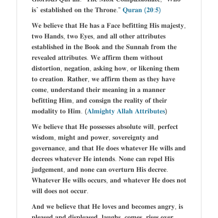
𝐢𝐬˺ 𝐞𝐬𝐭𝐚𝐛𝐥𝐢𝐬𝐡𝐞𝐝 𝐨𝐧 𝐭𝐡𝐞 𝐓𝐡𝐫𝐨𝐧𝐞.”
𝐐𝐮𝐫𝐚𝐧 (𝟐𝟎:𝟓)
𝐖𝐞 𝐛𝐞𝐥𝐢𝐞𝐯𝐞 𝐭𝐡𝐚𝐭 𝐇𝐞 𝐡𝐚𝐬 𝐚 𝐅𝐚𝐜𝐞 𝐛𝐞𝐟𝐢𝐭𝐭𝐢𝐧𝐠 𝐇𝐢𝐬 𝐦𝐚𝐣𝐞𝐬𝐭𝐲,
𝐭𝐰𝐨 𝐇𝐚𝐧𝐝𝐬, 𝐭𝐰𝐨 𝐄𝐲𝐞𝐬, 𝐚𝐧𝐝 𝐚𝐥𝐥 𝐨𝐭𝐡𝐞𝐫 𝐚𝐭𝐭𝐫𝐢𝐛𝐮𝐭𝐞𝐬
𝐞𝐬𝐭𝐚𝐛𝐥𝐢𝐬𝐡𝐞𝐝 𝐢𝐧 𝐭𝐡𝐞 𝐁𝐨𝐨𝐤 𝐚𝐧𝐝 𝐭𝐡𝐞 𝐒𝐮𝐧𝐧𝐚𝐡 𝐟𝐫𝐨𝐦 𝐭𝐡𝐞
𝐫𝐞𝐯𝐞𝐚𝐥𝐞𝐝 𝐚𝐭𝐭𝐫𝐢𝐛𝐮𝐭𝐞𝐬. 𝐖𝐞 𝐚𝐟𝐟𝐢𝐫𝐦 𝐭𝐡𝐞𝐦 𝐰𝐢𝐭𝐡𝐨𝐮𝐭
𝐝𝐢𝐬𝐭𝐨𝐫𝐭𝐢𝐨𝐧, 𝐧𝐞𝐠𝐚𝐭𝐢𝐨𝐧, 𝐚𝐬𝐤𝐢𝐧𝐠 𝐡𝐨𝐰, 𝐨𝐫 𝐥𝐢𝐤𝐞𝐧𝐢𝐧𝐠 𝐭𝐡𝐞𝐦
𝐭𝐨 𝐜𝐫𝐞𝐚𝐭𝐢𝐨𝐧. 𝐑𝐚𝐭𝐡𝐞𝐫, 𝐰𝐞 𝐚𝐟𝐟𝐢𝐫𝐦 𝐭𝐡𝐞𝐦 𝐚𝐬 𝐭𝐡𝐞𝐲 𝐡𝐚𝐯𝐞
𝐜𝐨𝐦𝐞, 𝐮𝐧𝐝𝐞𝐫𝐬𝐭𝐚𝐧𝐝 𝐭𝐡𝐞𝐢𝐫 𝐦𝐞𝐚𝐧𝐢𝐧𝐠 𝐢𝐧 𝐚 𝐦𝐚𝐧𝐧𝐞𝐫
𝐛𝐞𝐟𝐢𝐭𝐭𝐢𝐧𝐠 𝐇𝐢𝐦, 𝐚𝐧𝐝 𝐜𝐨𝐧𝐬𝐢𝐠𝐧 𝐭𝐡𝐞 𝐫𝐞𝐚𝐥𝐢𝐭𝐲 𝐨𝐟 𝐭𝐡𝐞𝐢𝐫
𝐦𝐨𝐝𝐚𝐥𝐢𝐭𝐲 𝐭𝐨 𝐇𝐢𝐦. (
𝐀𝐥𝐦𝐢𝐠𝐡𝐭𝐲 𝐀𝐥𝐥𝐚𝐡 𝐀𝐭𝐭𝐫𝐢𝐛𝐮𝐭𝐞𝐬
)
𝐖𝐞 𝐛𝐞𝐥𝐢𝐞𝐯𝐞 𝐭𝐡𝐚𝐭 𝐇𝐞 𝐩𝐨𝐬𝐬𝐞𝐬𝐬𝐞𝐬 𝐚𝐛𝐬𝐨𝐥𝐮𝐭𝐞 𝐰𝐢𝐥𝐥, 𝐩𝐞𝐫𝐟𝐞𝐜𝐭
𝐰𝐢𝐬𝐝𝐨𝐦, 𝐦𝐢𝐠𝐡𝐭 𝐚𝐧𝐝 𝐩𝐨𝐰𝐞𝐫, 𝐬𝐨𝐯𝐞𝐫𝐞𝐢𝐠𝐧𝐭𝐲 𝐚𝐧𝐝
𝐠𝐨𝐯𝐞𝐫𝐧𝐚𝐧𝐜𝐞, 𝐚𝐧𝐝 𝐭𝐡𝐚𝐭 𝐇𝐞 𝐝𝐨𝐞𝐬 𝐰𝐡𝐚𝐭𝐞𝐯𝐞𝐫 𝐇𝐞 𝐰𝐢𝐥𝐥𝐬 𝐚𝐧𝐝
𝐝𝐞𝐜𝐫𝐞𝐞𝐬 𝐰𝐡𝐚𝐭𝐞𝐯𝐞𝐫 𝐇𝐞 𝐢𝐧𝐭𝐞𝐧𝐝𝐬. 𝐍𝐨𝐧𝐞 𝐜𝐚𝐧 𝐫𝐞𝐩𝐞𝐥 𝐇𝐢𝐬
𝐣𝐮𝐝𝐠𝐞𝐦𝐞𝐧𝐭, 𝐚𝐧𝐝 𝐧𝐨𝐧𝐞 𝐜𝐚𝐧 𝐨𝐯𝐞𝐫𝐭𝐮𝐫𝐧 𝐇𝐢𝐬 𝐝𝐞𝐜𝐫𝐞𝐞.
𝐖𝐡𝐚𝐭𝐞𝐯𝐞𝐫 𝐇𝐞 𝐰𝐢𝐥𝐥𝐬 𝐨𝐜𝐜𝐮𝐫𝐬, 𝐚𝐧𝐝 𝐰𝐡𝐚𝐭𝐞𝐯𝐞𝐫 𝐇𝐞 𝐝𝐨𝐞𝐬 𝐧𝐨𝐭
𝐰𝐢𝐥𝐥 𝐝𝐨𝐞𝐬 𝐧𝐨𝐭 𝐨𝐜𝐜𝐮𝐫.
𝐀𝐧𝐝 𝐰𝐞 𝐛𝐞𝐥𝐢𝐞𝐯𝐞 𝐭𝐡𝐚𝐭 𝐇𝐞 𝐥𝐨𝐯𝐞𝐬 𝐚𝐧𝐝 𝐛𝐞𝐜𝐨𝐦𝐞𝐬 𝐚𝐧𝐠𝐫𝐲, 𝐢𝐬
𝐩𝐥𝐞𝐚𝐬𝐞𝐝 𝐚𝐧𝐝 𝐝𝐢𝐬𝐩𝐥𝐞𝐚𝐬𝐞𝐝, 𝐥𝐚𝐮𝐠𝐡𝐬, 𝐜𝐨𝐦𝐞𝐬, 𝐫𝐢𝐬𝐞𝐬 𝐨𝐯𝐞𝐫,