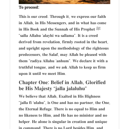
𝐓𝐨 𝐩𝐫𝐨𝐜𝐞𝐞𝐝:
𝐓𝐡𝐢𝐬 𝐢𝐬 𝐨𝐮𝐫 𝐜𝐫𝐞𝐞𝐝. 𝐓𝐡𝐫𝐨𝐮𝐠𝐡 𝐢𝐭, 𝐰𝐞 𝐞𝐱𝐩𝐫𝐞𝐬𝐬 𝐨𝐮𝐫 𝐟𝐚𝐢𝐭𝐡
𝐢𝐧 𝐀𝐥𝐥𝐚𝐡, 𝐢𝐧 𝐇𝐢𝐬 𝐌𝐞𝐬𝐬𝐞𝐧𝐠𝐞𝐫𝐬, 𝐚𝐧𝐝 𝐢𝐧 𝐰𝐡𝐚𝐭 𝐡𝐚𝐬 𝐜𝐨𝐦𝐞
𝐢𝐧 𝐇𝐢𝐬 𝐁𝐨𝐨𝐤 𝐚𝐧𝐝 𝐭𝐡𝐞 𝐒𝐮𝐧𝐧𝐚𝐡 𝐨𝐟 𝐇𝐢𝐬 𝐏𝐫𝐨𝐩𝐡𝐞𝐭 ﷺ
“𝐬𝐚𝐥𝐥𝐚 𝐀𝐥𝐥𝐚𝐡𝐮 ‘𝐚𝐥𝐚𝐲𝐡𝐢 𝐰𝐚 𝐬𝐚𝐥𝐥𝐚𝐦𝐚”. 𝐈𝐭 𝐢𝐬 𝐚 𝐜𝐫𝐞𝐞𝐝
𝐝𝐞𝐫𝐢𝐯𝐞𝐝 𝐟𝐫𝐨𝐦 𝐫𝐞𝐯𝐞𝐥𝐚𝐭𝐢𝐨𝐧, 𝐟𝐢𝐫𝐦𝐥𝐲 𝐫𝐨𝐨𝐭𝐞𝐝 𝐢𝐧 𝐭𝐡𝐞 𝐡𝐞𝐚𝐫𝐭,
𝐚𝐧𝐝 𝐮𝐩𝐫𝐢𝐠𝐡𝐭 𝐮𝐩𝐨𝐧 𝐭𝐡𝐞 𝐦𝐞𝐭𝐡𝐨𝐝𝐨𝐥𝐨𝐠𝐲 𝐨𝐟 𝐭𝐡𝐞 𝐫𝐢𝐠𝐡𝐭𝐞𝐨𝐮𝐬
𝐩𝐫𝐞𝐝𝐞𝐜𝐞𝐬𝐬𝐨𝐫𝐬, 𝐭𝐡𝐞 𝐒𝐚𝐥𝐚𝐟, 𝐦𝐚𝐲 𝐀𝐥𝐥𝐚𝐡 𝐛𝐞 𝐩𝐥𝐞𝐚𝐬𝐞𝐝 𝐰𝐢𝐭𝐡
𝐭𝐡𝐞𝐦 “𝐫𝐚𝐝𝐢𝐲𝐚 𝐀𝐥𝐥𝐚𝐡𝐮 ‘𝐚𝐧𝐡𝐮𝐦”. 𝐖𝐞 𝐝𝐞𝐜𝐥𝐚𝐫𝐞 𝐢𝐭 𝐰𝐢𝐭𝐡 𝐚
𝐭𝐫𝐮𝐭𝐡𝐟𝐮𝐥 𝐭𝐨𝐧𝐠𝐮𝐞, 𝐚𝐧𝐝 𝐰𝐞 𝐚𝐬𝐤 𝐀𝐥𝐥𝐚𝐡 𝐭𝐨 𝐤𝐞𝐞𝐩 𝐮𝐬 𝐟𝐢𝐫𝐦
𝐮𝐩𝐨𝐧 𝐢𝐭 𝐮𝐧𝐭𝐢𝐥 𝐰𝐞 𝐦𝐞𝐞𝐭 𝐇𝐢𝐦.
𝐂𝐡𝐚𝐩𝐭𝐞𝐫 𝐎𝐧𝐞: 𝐁𝐞𝐥𝐢𝐞𝐟 𝐢𝐧 𝐀𝐥𝐥𝐚𝐡, 𝐆𝐥𝐨𝐫𝐢𝐟𝐢𝐞𝐝
𝐛𝐞 𝐇𝐢𝐬 𝐌𝐚𝐣𝐞𝐬𝐭𝐲 “𝐣𝐚𝐥𝐥𝐚 𝐣𝐚𝐥𝐚𝐥𝐮𝐡𝐮”
𝐖𝐞 𝐛𝐞𝐥𝐢𝐞𝐯𝐞 𝐭𝐡𝐚𝐭 𝐀𝐥𝐥𝐚𝐡, 𝐄𝐱𝐚𝐥𝐭𝐞𝐝 𝐢𝐧 𝐇𝐢𝐬 𝐇𝐢𝐠𝐡𝐧𝐞𝐬𝐬
“𝐣𝐚𝐥𝐥𝐚 𝐟𝐢 ‘𝐮𝐥𝐚𝐡𝐮”, 𝐢𝐬 𝐎𝐧𝐞 𝐚𝐧𝐝 𝐡𝐚𝐬 𝐧𝐨 𝐩𝐚𝐫𝐭𝐧𝐞𝐫, 𝐭𝐡𝐞 𝐎𝐧𝐞,
𝐭𝐡𝐞 𝐄𝐭𝐞𝐫𝐧𝐚𝐥 𝐑𝐞𝐟𝐮𝐠𝐞. 𝐓𝐡𝐞𝐫𝐞 𝐢𝐬 𝐧𝐨 𝐞𝐪𝐮𝐚𝐥 𝐭𝐨 𝐇𝐢𝐦 𝐚𝐧𝐝
𝐧𝐨 𝐥𝐢𝐤𝐞𝐧𝐞𝐬𝐬 𝐭𝐨 𝐇𝐢𝐦, 𝐚𝐧𝐝 𝐇𝐞 𝐡𝐚𝐬 𝐧𝐨 𝐦𝐢𝐧𝐢𝐬𝐭𝐞𝐫 𝐚𝐧𝐝 𝐧𝐨
𝐡𝐞𝐥𝐩𝐞𝐫. 𝐇𝐞 𝐚𝐥𝐨𝐧𝐞 𝐢𝐬 𝐬𝐢𝐧𝐠𝐮𝐥𝐚𝐫 𝐢𝐧 𝐜𝐫𝐞𝐚𝐭𝐢𝐨𝐧 𝐚𝐧𝐝 𝐮𝐧𝐢𝐪𝐮𝐞
𝐢𝐧 𝐜𝐨𝐦𝐦𝐚𝐧𝐝. 𝐓𝐡𝐞𝐫𝐞 𝐢𝐬 𝐧𝐨 𝐋𝐨𝐫𝐝 𝐛𝐞𝐬𝐢𝐝𝐞𝐬 𝐇𝐢𝐦, 𝐚𝐧𝐝