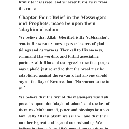
𝐟𝐢𝐫𝐦𝐥𝐲 𝐭𝐨 𝐢𝐭 𝐢𝐬 𝐬𝐚𝐯𝐞𝐝, 𝐚𝐧𝐝 𝐰𝐡𝐨𝐞𝐯𝐞𝐫 𝐭𝐮𝐫𝐧𝐬 𝐚𝐰𝐚𝐲 𝐟𝐫𝐨𝐦
𝐢𝐭 𝐢𝐬 𝐫𝐮𝐢𝐧𝐞𝐝.
𝐂𝐡𝐚𝐩𝐭𝐞𝐫 𝐅𝐨𝐮𝐫: 𝐁𝐞𝐥𝐢𝐞𝐟 𝐢𝐧 𝐭𝐡𝐞 𝐌𝐞𝐬𝐬𝐞𝐧𝐠𝐞𝐫𝐬
𝐚𝐧𝐝 𝐏𝐫𝐨𝐩𝐡𝐞𝐭𝐬, 𝐩𝐞𝐚𝐜𝐞 𝐛𝐞 𝐮𝐩𝐨𝐧 𝐭𝐡𝐞𝐦
“𝐚𝐥𝐚𝐲𝐡𝐢𝐦 𝐚𝐥-𝐬𝐚𝐥𝐚𝐦”
𝐖𝐞 𝐛𝐞𝐥𝐢𝐞𝐯𝐞 𝐭𝐡𝐚𝐭 𝐀𝐥𝐥𝐚𝐡, 𝐆𝐥𝐨𝐫𝐢𝐟𝐢𝐞𝐝 𝐢𝐬 𝐇𝐞 “𝐬𝐮𝐛𝐡𝐚𝐧𝐚𝐡𝐮”,
𝐬𝐞𝐧𝐭 𝐭𝐨 𝐇𝐢𝐬 𝐬𝐞𝐫𝐯𝐚𝐧𝐭𝐬 𝐦𝐞𝐬𝐬𝐞𝐧𝐠𝐞𝐫𝐬 𝐚𝐬 𝐛𝐞𝐚𝐫𝐞𝐫𝐬 𝐨𝐟 𝐠𝐥𝐚𝐝
𝐭𝐢𝐝𝐢𝐧𝐠𝐬 𝐚𝐧𝐝 𝐚𝐬 𝐰𝐚𝐫𝐧𝐞𝐫𝐬. 𝐓𝐡𝐞𝐲 𝐜𝐚𝐥𝐥 𝐭𝐨 𝐇𝐢𝐬 𝐨𝐧𝐞𝐧𝐞𝐬𝐬,
𝐜𝐨𝐦𝐦𝐚𝐧𝐝 𝐇𝐢𝐬 𝐰𝐨𝐫𝐬𝐡𝐢𝐩, 𝐚𝐧𝐝 𝐟𝐨𝐫𝐛𝐢𝐝 𝐚𝐬𝐬𝐨𝐜𝐢𝐚𝐭𝐢𝐧𝐠
𝐩𝐚𝐫𝐭𝐧𝐞𝐫𝐬 𝐰𝐢𝐭𝐡 𝐇𝐢𝐦 𝐚𝐧𝐝 𝐭𝐫𝐚𝐧𝐬𝐠𝐫𝐞𝐬𝐬𝐢𝐨𝐧, 𝐬𝐨 𝐭𝐡𝐚𝐭 𝐩𝐞𝐨𝐩𝐥𝐞
𝐦𝐚𝐲 𝐮𝐩𝐡𝐨𝐥𝐝 𝐣𝐮𝐬𝐭𝐢𝐜𝐞 𝐚𝐧𝐝 𝐬𝐨 𝐭𝐡𝐚𝐭 𝐭𝐡𝐞 𝐩𝐫𝐨𝐨𝐟 𝐦𝐚𝐲 𝐛𝐞
𝐞𝐬𝐭𝐚𝐛𝐥𝐢𝐬𝐡𝐞𝐝 𝐚𝐠𝐚𝐢𝐧𝐬𝐭 𝐭𝐡𝐞 𝐬𝐞𝐫𝐯𝐚𝐧𝐭𝐬, 𝐥𝐞𝐬𝐭 𝐚𝐧𝐲𝐨𝐧𝐞 𝐬𝐡𝐨𝐮𝐥𝐝
𝐬𝐚𝐲 𝐨𝐧 𝐭𝐡𝐞 𝐃𝐚𝐲 𝐨𝐟 𝐑𝐞𝐬𝐮𝐫𝐫𝐞𝐜𝐭𝐢𝐨𝐧, “𝐍𝐨 𝐰𝐚𝐫𝐧𝐞𝐫 𝐜𝐚𝐦𝐞 𝐭𝐨
𝐮𝐬.”
𝐖𝐞 𝐛𝐞𝐥𝐢𝐞𝐯𝐞 𝐭𝐡𝐚𝐭 𝐭𝐡𝐞 𝐟𝐢𝐫𝐬𝐭 𝐨𝐟 𝐭𝐡𝐞 𝐦𝐞𝐬𝐬𝐞𝐧𝐠𝐞𝐫𝐬 𝐰𝐚𝐬 𝐍𝐮𝐡,
𝐩𝐞𝐚𝐜𝐞 𝐛𝐞 𝐮𝐩𝐨𝐧 𝐡𝐢𝐦 “𝐚𝐥𝐚𝐲𝐡𝐢 𝐚𝐥-𝐬𝐚𝐥𝐚𝐦”, 𝐚𝐧𝐝 𝐭𝐡𝐞 𝐥𝐚𝐬𝐭 𝐨𝐟
𝐭𝐡𝐞𝐦 𝐰𝐚𝐬 𝐌𝐮𝐡𝐚𝐦𝐦𝐚𝐝, 𝐩𝐞𝐚𝐜𝐞 𝐚𝐧𝐝 𝐛𝐥𝐞𝐬𝐬𝐢𝐧𝐠𝐬 𝐛𝐞 𝐮𝐩𝐨𝐧
𝐡𝐢𝐦 “𝐬𝐚𝐥𝐥𝐚 𝐀𝐥𝐥𝐚𝐡𝐮 ‘𝐚𝐥𝐚𝐲𝐡𝐢 𝐰𝐚 𝐬𝐚𝐥𝐥𝐚𝐦”, 𝐚𝐧𝐝 𝐭𝐡𝐚𝐭 𝐭𝐡𝐞𝐢𝐫
𝐧𝐮𝐦𝐛𝐞𝐫 𝐢𝐬 𝐠𝐫𝐞𝐚𝐭 𝐚𝐧𝐝 𝐛𝐞𝐲𝐨𝐧𝐝 𝐨𝐮𝐫 𝐫𝐞𝐜𝐤𝐨𝐧𝐢𝐧𝐠. 𝐖𝐞
𝐛𝐞𝐥𝐢𝐞𝐯𝐞 𝐢𝐧 𝐭𝐡𝐨𝐬𝐞 𝐰𝐡𝐨𝐦 𝐀𝐥𝐥𝐚𝐡 𝐧𝐚𝐦𝐞𝐝 𝐚𝐦𝐨𝐧𝐠 𝐭𝐡𝐞𝐦 𝐢𝐧