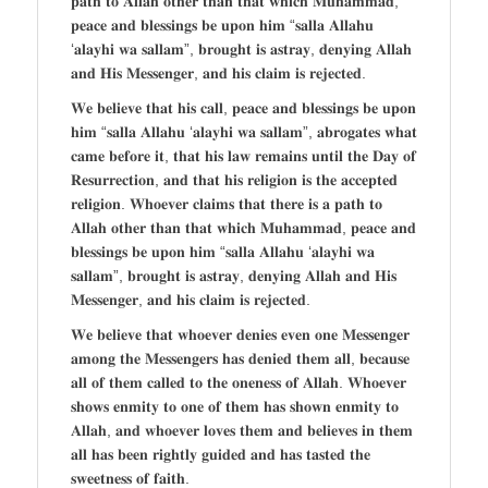
𝐩𝐚𝐭𝐡 𝐭𝐨 𝐀𝐥𝐥𝐚𝐡 𝐨𝐭𝐡𝐞𝐫 𝐭𝐡𝐚𝐧 𝐭𝐡𝐚𝐭 𝐰𝐡𝐢𝐜𝐡 𝐌𝐮𝐡𝐚𝐦𝐦𝐚𝐝,
𝐩𝐞𝐚𝐜𝐞 𝐚𝐧𝐝 𝐛𝐥𝐞𝐬𝐬𝐢𝐧𝐠𝐬 𝐛𝐞 𝐮𝐩𝐨𝐧 𝐡𝐢𝐦 “𝐬𝐚𝐥𝐥𝐚 𝐀𝐥𝐥𝐚𝐡𝐮
‘𝐚𝐥𝐚𝐲𝐡𝐢 𝐰𝐚 𝐬𝐚𝐥𝐥𝐚𝐦”, 𝐛𝐫𝐨𝐮𝐠𝐡𝐭 𝐢𝐬 𝐚𝐬𝐭𝐫𝐚𝐲, 𝐝𝐞𝐧𝐲𝐢𝐧𝐠 𝐀𝐥𝐥𝐚𝐡
𝐚𝐧𝐝 𝐇𝐢𝐬 𝐌𝐞𝐬𝐬𝐞𝐧𝐠𝐞𝐫, 𝐚𝐧𝐝 𝐡𝐢𝐬 𝐜𝐥𝐚𝐢𝐦 𝐢𝐬 𝐫𝐞𝐣𝐞𝐜𝐭𝐞𝐝.
𝐖𝐞 𝐛𝐞𝐥𝐢𝐞𝐯𝐞 𝐭𝐡𝐚𝐭 𝐡𝐢𝐬 𝐜𝐚𝐥𝐥, 𝐩𝐞𝐚𝐜𝐞 𝐚𝐧𝐝 𝐛𝐥𝐞𝐬𝐬𝐢𝐧𝐠𝐬 𝐛𝐞 𝐮𝐩𝐨𝐧
𝐡𝐢𝐦 “𝐬𝐚𝐥𝐥𝐚 𝐀𝐥𝐥𝐚𝐡𝐮 ‘𝐚𝐥𝐚𝐲𝐡𝐢 𝐰𝐚 𝐬𝐚𝐥𝐥𝐚𝐦”, 𝐚𝐛𝐫𝐨𝐠𝐚𝐭𝐞𝐬 𝐰𝐡𝐚𝐭
𝐜𝐚𝐦𝐞 𝐛𝐞𝐟𝐨𝐫𝐞 𝐢𝐭, 𝐭𝐡𝐚𝐭 𝐡𝐢𝐬 𝐥𝐚𝐰 𝐫𝐞𝐦𝐚𝐢𝐧𝐬 𝐮𝐧𝐭𝐢𝐥 𝐭𝐡𝐞 𝐃𝐚𝐲 𝐨𝐟
𝐑𝐞𝐬𝐮𝐫𝐫𝐞𝐜𝐭𝐢𝐨𝐧, 𝐚𝐧𝐝 𝐭𝐡𝐚𝐭 𝐡𝐢𝐬 𝐫𝐞𝐥𝐢𝐠𝐢𝐨𝐧 𝐢𝐬 𝐭𝐡𝐞 𝐚𝐜𝐜𝐞𝐩𝐭𝐞𝐝
𝐫𝐞𝐥𝐢𝐠𝐢𝐨𝐧. 𝐖𝐡𝐨𝐞𝐯𝐞𝐫 𝐜𝐥𝐚𝐢𝐦𝐬 𝐭𝐡𝐚𝐭 𝐭𝐡𝐞𝐫𝐞 𝐢𝐬 𝐚 𝐩𝐚𝐭𝐡 𝐭𝐨
𝐀𝐥𝐥𝐚𝐡 𝐨𝐭𝐡𝐞𝐫 𝐭𝐡𝐚𝐧 𝐭𝐡𝐚𝐭 𝐰𝐡𝐢𝐜𝐡 𝐌𝐮𝐡𝐚𝐦𝐦𝐚𝐝, 𝐩𝐞𝐚𝐜𝐞 𝐚𝐧𝐝
𝐛𝐥𝐞𝐬𝐬𝐢𝐧𝐠𝐬 𝐛𝐞 𝐮𝐩𝐨𝐧 𝐡𝐢𝐦 “𝐬𝐚𝐥𝐥𝐚 𝐀𝐥𝐥𝐚𝐡𝐮 ‘𝐚𝐥𝐚𝐲𝐡𝐢 𝐰𝐚
𝐬𝐚𝐥𝐥𝐚𝐦”, 𝐛𝐫𝐨𝐮𝐠𝐡𝐭 𝐢𝐬 𝐚𝐬𝐭𝐫𝐚𝐲, 𝐝𝐞𝐧𝐲𝐢𝐧𝐠 𝐀𝐥𝐥𝐚𝐡 𝐚𝐧𝐝 𝐇𝐢𝐬
𝐌𝐞𝐬𝐬𝐞𝐧𝐠𝐞𝐫, 𝐚𝐧𝐝 𝐡𝐢𝐬 𝐜𝐥𝐚𝐢𝐦 𝐢𝐬 𝐫𝐞𝐣𝐞𝐜𝐭𝐞𝐝.
𝐖𝐞 𝐛𝐞𝐥𝐢𝐞𝐯𝐞 𝐭𝐡𝐚𝐭 𝐰𝐡𝐨𝐞𝐯𝐞𝐫 𝐝𝐞𝐧𝐢𝐞𝐬 𝐞𝐯𝐞𝐧 𝐨𝐧𝐞 𝐌𝐞𝐬𝐬𝐞𝐧𝐠𝐞𝐫
𝐚𝐦𝐨𝐧𝐠 𝐭𝐡𝐞 𝐌𝐞𝐬𝐬𝐞𝐧𝐠𝐞𝐫𝐬 𝐡𝐚𝐬 𝐝𝐞𝐧𝐢𝐞𝐝 𝐭𝐡𝐞𝐦 𝐚𝐥𝐥, 𝐛𝐞𝐜𝐚𝐮𝐬𝐞
𝐚𝐥𝐥 𝐨𝐟 𝐭𝐡𝐞𝐦 𝐜𝐚𝐥𝐥𝐞𝐝 𝐭𝐨 𝐭𝐡𝐞 𝐨𝐧𝐞𝐧𝐞𝐬𝐬 𝐨𝐟 𝐀𝐥𝐥𝐚𝐡. 𝐖𝐡𝐨𝐞𝐯𝐞𝐫
𝐬𝐡𝐨𝐰𝐬 𝐞𝐧𝐦𝐢𝐭𝐲 𝐭𝐨 𝐨𝐧𝐞 𝐨𝐟 𝐭𝐡𝐞𝐦 𝐡𝐚𝐬 𝐬𝐡𝐨𝐰𝐧 𝐞𝐧𝐦𝐢𝐭𝐲 𝐭𝐨
𝐀𝐥𝐥𝐚𝐡, 𝐚𝐧𝐝 𝐰𝐡𝐨𝐞𝐯𝐞𝐫 𝐥𝐨𝐯𝐞𝐬 𝐭𝐡𝐞𝐦 𝐚𝐧𝐝 𝐛𝐞𝐥𝐢𝐞𝐯𝐞𝐬 𝐢𝐧 𝐭𝐡𝐞𝐦
𝐚𝐥𝐥 𝐡𝐚𝐬 𝐛𝐞𝐞𝐧 𝐫𝐢𝐠𝐡𝐭𝐥𝐲 𝐠𝐮𝐢𝐝𝐞𝐝 𝐚𝐧𝐝 𝐡𝐚𝐬 𝐭𝐚𝐬𝐭𝐞𝐝 𝐭𝐡𝐞
𝐬𝐰𝐞𝐞𝐭𝐧𝐞𝐬𝐬 𝐨𝐟 𝐟𝐚𝐢𝐭𝐡.