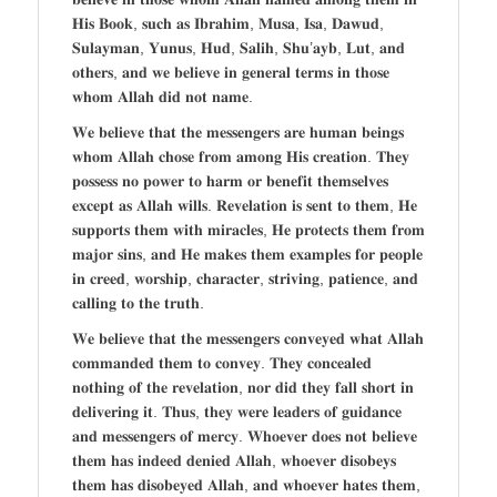
𝐇𝐢𝐬 𝐁𝐨𝐨𝐤, 𝐬𝐮𝐜𝐡 𝐚𝐬 𝐈𝐛𝐫𝐚𝐡𝐢𝐦, 𝐌𝐮𝐬𝐚, 𝐈𝐬𝐚, 𝐃𝐚𝐰𝐮𝐝,
𝐒𝐮𝐥𝐚𝐲𝐦𝐚𝐧, 𝐘𝐮𝐧𝐮𝐬, 𝐇𝐮𝐝, 𝐒𝐚𝐥𝐢𝐡, 𝐒𝐡𝐮’𝐚𝐲𝐛, 𝐋𝐮𝐭, 𝐚𝐧𝐝
𝐨𝐭𝐡𝐞𝐫𝐬, 𝐚𝐧𝐝 𝐰𝐞 𝐛𝐞𝐥𝐢𝐞𝐯𝐞 𝐢𝐧 𝐠𝐞𝐧𝐞𝐫𝐚𝐥 𝐭𝐞𝐫𝐦𝐬 𝐢𝐧 𝐭𝐡𝐨𝐬𝐞
𝐰𝐡𝐨𝐦 𝐀𝐥𝐥𝐚𝐡 𝐝𝐢𝐝 𝐧𝐨𝐭 𝐧𝐚𝐦𝐞.
𝐖𝐞 𝐛𝐞𝐥𝐢𝐞𝐯𝐞 𝐭𝐡𝐚𝐭 𝐭𝐡𝐞 𝐦𝐞𝐬𝐬𝐞𝐧𝐠𝐞𝐫𝐬 𝐚𝐫𝐞 𝐡𝐮𝐦𝐚𝐧 𝐛𝐞𝐢𝐧𝐠𝐬
𝐰𝐡𝐨𝐦 𝐀𝐥𝐥𝐚𝐡 𝐜𝐡𝐨𝐬𝐞 𝐟𝐫𝐨𝐦 𝐚𝐦𝐨𝐧𝐠 𝐇𝐢𝐬 𝐜𝐫𝐞𝐚𝐭𝐢𝐨𝐧. 𝐓𝐡𝐞𝐲
𝐩𝐨𝐬𝐬𝐞𝐬𝐬 𝐧𝐨 𝐩𝐨𝐰𝐞𝐫 𝐭𝐨 𝐡𝐚𝐫𝐦 𝐨𝐫 𝐛𝐞𝐧𝐞𝐟𝐢𝐭 𝐭𝐡𝐞𝐦𝐬𝐞𝐥𝐯𝐞𝐬
𝐞𝐱𝐜𝐞𝐩𝐭 𝐚𝐬 𝐀𝐥𝐥𝐚𝐡 𝐰𝐢𝐥𝐥𝐬. 𝐑𝐞𝐯𝐞𝐥𝐚𝐭𝐢𝐨𝐧 𝐢𝐬 𝐬𝐞𝐧𝐭 𝐭𝐨 𝐭𝐡𝐞𝐦, 𝐇𝐞
𝐬𝐮𝐩𝐩𝐨𝐫𝐭𝐬 𝐭𝐡𝐞𝐦 𝐰𝐢𝐭𝐡 𝐦𝐢𝐫𝐚𝐜𝐥𝐞𝐬, 𝐇𝐞 𝐩𝐫𝐨𝐭𝐞𝐜𝐭𝐬 𝐭𝐡𝐞𝐦 𝐟𝐫𝐨𝐦
𝐦𝐚𝐣𝐨𝐫 𝐬𝐢𝐧𝐬, 𝐚𝐧𝐝 𝐇𝐞 𝐦𝐚𝐤𝐞𝐬 𝐭𝐡𝐞𝐦 𝐞𝐱𝐚𝐦𝐩𝐥𝐞𝐬 𝐟𝐨𝐫 𝐩𝐞𝐨𝐩𝐥𝐞
𝐢𝐧 𝐜𝐫𝐞𝐞𝐝, 𝐰𝐨𝐫𝐬𝐡𝐢𝐩, 𝐜𝐡𝐚𝐫𝐚𝐜𝐭𝐞𝐫, 𝐬𝐭𝐫𝐢𝐯𝐢𝐧𝐠, 𝐩𝐚𝐭𝐢𝐞𝐧𝐜𝐞, 𝐚𝐧𝐝
𝐜𝐚𝐥𝐥𝐢𝐧𝐠 𝐭𝐨 𝐭𝐡𝐞 𝐭𝐫𝐮𝐭𝐡.
𝐖𝐞 𝐛𝐞𝐥𝐢𝐞𝐯𝐞 𝐭𝐡𝐚𝐭 𝐭𝐡𝐞 𝐦𝐞𝐬𝐬𝐞𝐧𝐠𝐞𝐫𝐬 𝐜𝐨𝐧𝐯𝐞𝐲𝐞𝐝 𝐰𝐡𝐚𝐭 𝐀𝐥𝐥𝐚𝐡
𝐜𝐨𝐦𝐦𝐚𝐧𝐝𝐞𝐝 𝐭𝐡𝐞𝐦 𝐭𝐨 𝐜𝐨𝐧𝐯𝐞𝐲. 𝐓𝐡𝐞𝐲 𝐜𝐨𝐧𝐜𝐞𝐚𝐥𝐞𝐝
𝐧𝐨𝐭𝐡𝐢𝐧𝐠 𝐨𝐟 𝐭𝐡𝐞 𝐫𝐞𝐯𝐞𝐥𝐚𝐭𝐢𝐨𝐧, 𝐧𝐨𝐫 𝐝𝐢𝐝 𝐭𝐡𝐞𝐲 𝐟𝐚𝐥𝐥 𝐬𝐡𝐨𝐫𝐭 𝐢𝐧
𝐝𝐞𝐥𝐢𝐯𝐞𝐫𝐢𝐧𝐠 𝐢𝐭. 𝐓𝐡𝐮𝐬, 𝐭𝐡𝐞𝐲 𝐰𝐞𝐫𝐞 𝐥𝐞𝐚𝐝𝐞𝐫𝐬 𝐨𝐟 𝐠𝐮𝐢𝐝𝐚𝐧𝐜𝐞
𝐚𝐧𝐝 𝐦𝐞𝐬𝐬𝐞𝐧𝐠𝐞𝐫𝐬 𝐨𝐟 𝐦𝐞𝐫𝐜𝐲. 𝐖𝐡𝐨𝐞𝐯𝐞𝐫 𝐝𝐨𝐞𝐬 𝐧𝐨𝐭 𝐛𝐞𝐥𝐢𝐞𝐯𝐞
𝐭𝐡𝐞𝐦 𝐡𝐚𝐬 𝐢𝐧𝐝𝐞𝐞𝐝 𝐝𝐞𝐧𝐢𝐞𝐝 𝐀𝐥𝐥𝐚𝐡, 𝐰𝐡𝐨𝐞𝐯𝐞𝐫 𝐝𝐢𝐬𝐨𝐛𝐞𝐲𝐬
𝐭𝐡𝐞𝐦 𝐡𝐚𝐬 𝐝𝐢𝐬𝐨𝐛𝐞𝐲𝐞𝐝 𝐀𝐥𝐥𝐚𝐡, 𝐚𝐧𝐝 𝐰𝐡𝐨𝐞𝐯𝐞𝐫 𝐡𝐚𝐭𝐞𝐬 𝐭𝐡𝐞𝐦,