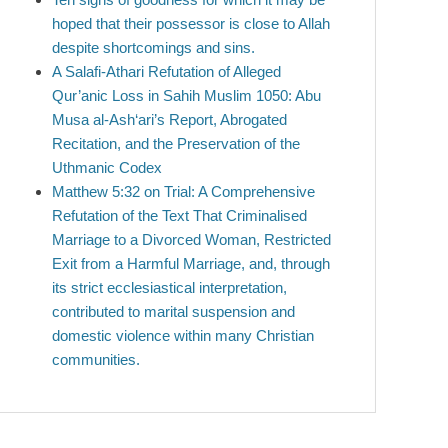
hoped that their possessor is close to Allah
despite shortcomings and sins.
A Salafi-Athari Refutation of Alleged
Qur’anic Loss in Sahih Muslim 1050: Abu
Musa al-Ash‘ari’s Report, Abrogated
Recitation, and the Preservation of the
Uthmanic Codex
Matthew 5:32 on Trial: A Comprehensive
Refutation of the Text That Criminalised
Marriage to a Divorced Woman, Restricted
Exit from a Harmful Marriage, and, through
its strict ecclesiastical interpretation,
contributed to marital suspension and
domestic violence within many Christian
communities.