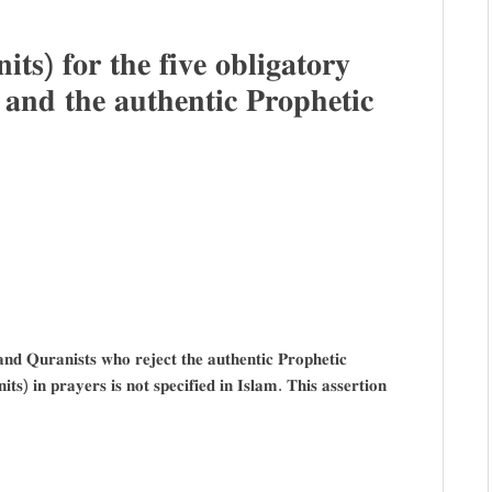
𝐭𝐬) 𝐟𝐨𝐫 𝐭𝐡𝐞 𝐟𝐢𝐯𝐞 𝐨𝐛𝐥𝐢𝐠𝐚𝐭𝐨𝐫𝐲
𝐚𝐧𝐝 𝐭𝐡𝐞 𝐚𝐮𝐭𝐡𝐞𝐧𝐭𝐢𝐜 𝐏𝐫𝐨𝐩𝐡𝐞𝐭𝐢𝐜
𝐚𝐧𝐝 𝐐𝐮𝐫𝐚𝐧𝐢𝐬𝐭𝐬 𝐰𝐡𝐨 𝐫𝐞𝐣𝐞𝐜𝐭 𝐭𝐡𝐞 𝐚𝐮𝐭𝐡𝐞𝐧𝐭𝐢𝐜 𝐏𝐫𝐨𝐩𝐡𝐞𝐭𝐢𝐜
𝐭𝐬) 𝐢𝐧 𝐩𝐫𝐚𝐲𝐞𝐫𝐬 𝐢𝐬 𝐧𝐨𝐭 𝐬𝐩𝐞𝐜𝐢𝐟𝐢𝐞𝐝 𝐢𝐧 𝐈𝐬𝐥𝐚𝐦. 𝐓𝐡𝐢𝐬 𝐚𝐬𝐬𝐞𝐫𝐭𝐢𝐨𝐧