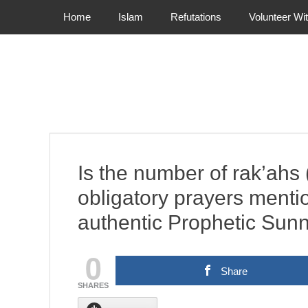
Primary Menu
Skip
Home
Islam
Refutations
Volunteer Wi
to
content
Is the number of rak’ahs (
obligatory prayers menti
authentic Prophetic Sun
0
Share
SHARES