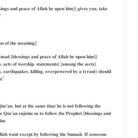
𝐧𝐠𝐬 𝐚𝐧𝐝 𝐩𝐞𝐚𝐜𝐞 𝐨𝐟 𝐀𝐥𝐥𝐚𝐡 𝐛𝐞 𝐮𝐩𝐨𝐧 𝐡𝐢𝐦)) 𝐠𝐢𝐯𝐞𝐬 𝐲𝐨𝐮, 𝐭𝐚𝐤𝐞
”
𝐨𝐧 𝐨𝐟 𝐭𝐡𝐞 𝐦𝐞𝐚𝐧𝐢𝐧𝐠):
𝐦𝐚𝐝 (𝐛𝐥𝐞𝐬𝐬𝐢𝐧𝐠𝐬 𝐚𝐧𝐝 𝐩𝐞𝐚𝐜𝐞 𝐨𝐟 𝐀𝐥𝐥𝐚𝐡 𝐛𝐞 𝐮𝐩𝐨𝐧 𝐡𝐢𝐦))
𝐚𝐜𝐭𝐬 𝐨𝐟 𝐰𝐨𝐫𝐬𝐡𝐢𝐩, 𝐬𝐭𝐚𝐭𝐞𝐦𝐞𝐧𝐭𝐬) (𝐚𝐦𝐨𝐧𝐠 𝐭𝐡𝐞 𝐬𝐞𝐜𝐭𝐬)
𝐨𝐧𝐬, 𝐞𝐚𝐫𝐭𝐡𝐪𝐮𝐚𝐤𝐞𝐬, 𝐤𝐢𝐥𝐥𝐢𝐧𝐠, 𝐨𝐯𝐞𝐫𝐩𝐨𝐰𝐞𝐫𝐞𝐝 𝐛𝐲 𝐚 𝐭𝐲𝐫𝐚𝐧𝐭) 𝐬𝐡𝐨𝐮𝐥𝐝
𝐦”
 𝐐𝐮𝐫’𝐚𝐧, 𝐛𝐮𝐭 𝐚𝐭 𝐭𝐡𝐞 𝐬𝐚𝐦𝐞 𝐭𝐢𝐦𝐞 𝐡𝐞 𝐢𝐬 𝐧𝐨𝐭 𝐟𝐨𝐥𝐥𝐨𝐰𝐢𝐧𝐠 𝐭𝐡𝐞
𝐞 𝐐𝐮𝐫’𝐚𝐧 𝐞𝐧𝐣𝐨𝐢𝐧𝐬 𝐮𝐬 𝐭𝐨 𝐟𝐨𝐥𝐥𝐨𝐰 𝐭𝐡𝐞 𝐏𝐫𝐨𝐩𝐡𝐞𝐭 (𝐛𝐥𝐞𝐬𝐬𝐢𝐧𝐠𝐬 𝐚𝐧𝐝
𝐢𝐦.
𝐚𝐡 𝐰𝐚𝐧𝐭 𝐞𝐱𝐜𝐞𝐩𝐭 𝐛𝐲 𝐟𝐨𝐥𝐥𝐨𝐰𝐢𝐧𝐠 𝐭𝐡𝐞 𝐒𝐮𝐧𝐧𝐚𝐡. 𝐈𝐟 𝐬𝐨𝐦𝐞𝐨𝐧𝐞