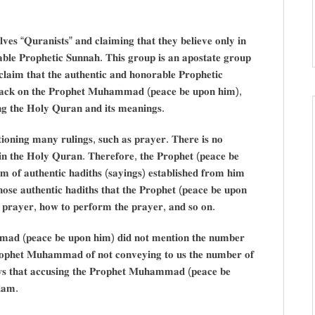
𝐯𝐞𝐬 “𝐐𝐮𝐫𝐚𝐧𝐢𝐬𝐭𝐬” 𝐚𝐧𝐝 𝐜𝐥𝐚𝐢𝐦𝐢𝐧𝐠 𝐭𝐡𝐚𝐭 𝐭𝐡𝐞𝐲 𝐛𝐞𝐥𝐢𝐞𝐯𝐞 𝐨𝐧𝐥𝐲 𝐢𝐧
𝐛𝐥𝐞 𝐏𝐫𝐨𝐩𝐡𝐞𝐭𝐢𝐜 𝐒𝐮𝐧𝐧𝐚𝐡. 𝐓𝐡𝐢𝐬 𝐠𝐫𝐨𝐮𝐩 𝐢𝐬 𝐚𝐧 𝐚𝐩𝐨𝐬𝐭𝐚𝐭𝐞 𝐠𝐫𝐨𝐮𝐩
𝐜𝐥𝐚𝐢𝐦 𝐭𝐡𝐚𝐭 𝐭𝐡𝐞 𝐚𝐮𝐭𝐡𝐞𝐧𝐭𝐢𝐜 𝐚𝐧𝐝 𝐡𝐨𝐧𝐨𝐫𝐚𝐛𝐥𝐞 𝐏𝐫𝐨𝐩𝐡𝐞𝐭𝐢𝐜
 𝐚𝐭𝐭𝐚𝐜𝐤 𝐨𝐧 𝐭𝐡𝐞 𝐏𝐫𝐨𝐩𝐡𝐞𝐭 𝐌𝐮𝐡𝐚𝐦𝐦𝐚𝐝 (𝐩𝐞𝐚𝐜𝐞 𝐛𝐞 𝐮𝐩𝐨𝐧 𝐡𝐢𝐦),
𝐢𝐧𝐠 𝐭𝐡𝐞 𝐇𝐨𝐥𝐲 𝐐𝐮𝐫𝐚𝐧 𝐚𝐧𝐝 𝐢𝐭𝐬 𝐦𝐞𝐚𝐧𝐢𝐧𝐠𝐬.
𝐢𝐨𝐧𝐢𝐧𝐠 𝐦𝐚𝐧𝐲 𝐫𝐮𝐥𝐢𝐧𝐠𝐬, 𝐬𝐮𝐜𝐡 𝐚𝐬 𝐩𝐫𝐚𝐲𝐞𝐫. 𝐓𝐡𝐞𝐫𝐞 𝐢𝐬 𝐧𝐨
 𝐢𝐧 𝐭𝐡𝐞 𝐇𝐨𝐥𝐲 𝐐𝐮𝐫𝐚𝐧. 𝐓𝐡𝐞𝐫𝐞𝐟𝐨𝐫𝐞, 𝐭𝐡𝐞 𝐏𝐫𝐨𝐩𝐡𝐞𝐭 (𝐩𝐞𝐚𝐜𝐞 𝐛𝐞
𝐦 𝐨𝐟 𝐚𝐮𝐭𝐡𝐞𝐧𝐭𝐢𝐜 𝐡𝐚𝐝𝐢𝐭𝐡𝐬 (𝐬𝐚𝐲𝐢𝐧𝐠𝐬) 𝐞𝐬𝐭𝐚𝐛𝐥𝐢𝐬𝐡𝐞𝐝 𝐟𝐫𝐨𝐦 𝐡𝐢𝐦
𝐬𝐞 𝐚𝐮𝐭𝐡𝐞𝐧𝐭𝐢𝐜 𝐡𝐚𝐝𝐢𝐭𝐡𝐬 𝐭𝐡𝐚𝐭 𝐭𝐡𝐞 𝐏𝐫𝐨𝐩𝐡𝐞𝐭 (𝐩𝐞𝐚𝐜𝐞 𝐛𝐞 𝐮𝐩𝐨𝐧
𝐟 𝐩𝐫𝐚𝐲𝐞𝐫, 𝐡𝐨𝐰 𝐭𝐨 𝐩𝐞𝐫𝐟𝐨𝐫𝐦 𝐭𝐡𝐞 𝐩𝐫𝐚𝐲𝐞𝐫, 𝐚𝐧𝐝 𝐬𝐨 𝐨𝐧.
𝐦𝐦𝐚𝐝 (𝐩𝐞𝐚𝐜𝐞 𝐛𝐞 𝐮𝐩𝐨𝐧 𝐡𝐢𝐦) 𝐝𝐢𝐝 𝐧𝐨𝐭 𝐦𝐞𝐧𝐭𝐢𝐨𝐧 𝐭𝐡𝐞 𝐧𝐮𝐦𝐛𝐞𝐫
𝐏𝐫𝐨𝐩𝐡𝐞𝐭 𝐌𝐮𝐡𝐚𝐦𝐦𝐚𝐝 𝐨𝐟 𝐧𝐨𝐭 𝐜𝐨𝐧𝐯𝐞𝐲𝐢𝐧𝐠 𝐭𝐨 𝐮𝐬 𝐭𝐡𝐞 𝐧𝐮𝐦𝐛𝐞𝐫 𝐨𝐟
𝐰𝐬 𝐭𝐡𝐚𝐭 𝐚𝐜𝐜𝐮𝐬𝐢𝐧𝐠 𝐭𝐡𝐞 𝐏𝐫𝐨𝐩𝐡𝐞𝐭 𝐌𝐮𝐡𝐚𝐦𝐦𝐚𝐝 (𝐩𝐞𝐚𝐜𝐞 𝐛𝐞
𝐥𝐚𝐦.