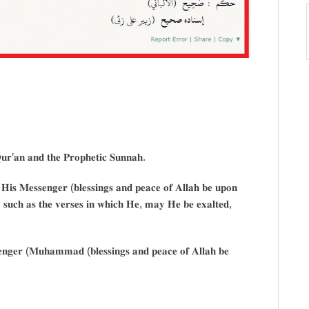
𝐮𝐫’𝐚𝐧 𝐚𝐧𝐝 𝐭𝐡𝐞 𝐏𝐫𝐨𝐩𝐡𝐞𝐭𝐢𝐜 𝐒𝐮𝐧𝐧𝐚𝐡.
 𝐇𝐢𝐬 𝐌𝐞𝐬𝐬𝐞𝐧𝐠𝐞𝐫 (𝐛𝐥𝐞𝐬𝐬𝐢𝐧𝐠𝐬 𝐚𝐧𝐝 𝐩𝐞𝐚𝐜𝐞 𝐨𝐟 𝐀𝐥𝐥𝐚𝐡 𝐛𝐞 𝐮𝐩𝐨𝐧
, 𝐬𝐮𝐜𝐡 𝐚𝐬 𝐭𝐡𝐞 𝐯𝐞𝐫𝐬𝐞𝐬 𝐢𝐧 𝐰𝐡𝐢𝐜𝐡 𝐇𝐞, 𝐦𝐚𝐲 𝐇𝐞 𝐛𝐞 𝐞𝐱𝐚𝐥𝐭𝐞𝐝,
𝐧𝐠𝐞𝐫 (𝐌𝐮𝐡𝐚𝐦𝐦𝐚𝐝 (𝐛𝐥𝐞𝐬𝐬𝐢𝐧𝐠𝐬 𝐚𝐧𝐝 𝐩𝐞𝐚𝐜𝐞 𝐨𝐟 𝐀𝐥𝐥𝐚𝐡 𝐛𝐞