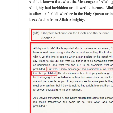
𝐀𝐧𝐝 𝐢𝐭 𝐢𝐬 𝐤𝐧𝐨𝐰𝐧 𝐭𝐡𝐚𝐭 𝐰𝐡𝐚𝐭 𝐭𝐡𝐞 𝐌𝐞𝐬𝐬𝐞𝐧𝐠𝐞𝐫 𝐨𝐟 𝐀𝐥𝐥𝐚𝐡 (𝐩
𝐀𝐥𝐦𝐢𝐠𝐡𝐭𝐲 𝐡𝐚𝐝 𝐟𝐨𝐫𝐛𝐢𝐝𝐝𝐞𝐧 𝐨𝐫 𝐚𝐥𝐥𝐨𝐰𝐞𝐝 𝐢𝐭, 𝐛𝐞𝐜𝐚𝐮𝐬𝐞 𝐀𝐥
𝐭𝐨 𝐚𝐥𝐥𝐨𝐰 𝐨𝐫 𝐟𝐨𝐫𝐛𝐢𝐝, 𝐰𝐡𝐞𝐭𝐡𝐞𝐫 𝐢𝐧 𝐭𝐡𝐞 𝐇𝐨𝐥𝐲 𝐐𝐮𝐫𝐚𝐧 𝐨𝐫 𝐢𝐧
𝐢𝐬 𝐫𝐞𝐯𝐞𝐥𝐚𝐭𝐢𝐨𝐧 𝐟𝐫𝐨𝐦 𝐀𝐥𝐥𝐚𝐡 𝐀𝐥𝐦𝐢𝐠𝐡𝐭𝐲.