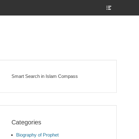
Show
Header
Sidebar
Content
Smart Search in Islam Compass
Categories
Biography of Prophet