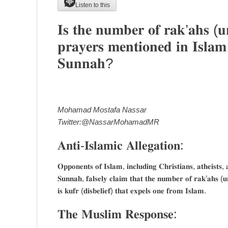
Listen to this
𝐈𝐬 𝐭𝐡𝐞 𝐧𝐮𝐦𝐛𝐞𝐫 𝐨𝐟 𝐫𝐚𝐤’𝐚𝐡𝐬 (𝐮𝐧𝐢
𝐩𝐫𝐚𝐲𝐞𝐫𝐬 𝐦𝐞𝐧𝐭𝐢𝐨𝐧𝐞𝐝 𝐢𝐧 𝐈𝐬𝐥𝐚𝐦 
𝐒𝐮𝐧𝐧𝐚𝐡?
Mohamad Mostafa Nassar
Twitter:@NassarMohamadMR
𝐀𝐧𝐭𝐢-𝐈𝐬𝐥𝐚𝐦𝐢𝐜 𝐀𝐥𝐥𝐞𝐠𝐚𝐭𝐢𝐨𝐧:
𝐎𝐩𝐩𝐨𝐧𝐞𝐧𝐭𝐬 𝐨𝐟 𝐈𝐬𝐥𝐚𝐦, 𝐢𝐧𝐜𝐥𝐮𝐝𝐢𝐧𝐠 𝐂𝐡𝐫𝐢𝐬𝐭𝐢𝐚𝐧𝐬, 𝐚𝐭𝐡𝐞𝐢𝐬𝐭𝐬, 
𝐒𝐮𝐧𝐧𝐚𝐡, 𝐟𝐚𝐥𝐬𝐞𝐥𝐲 𝐜𝐥𝐚𝐢𝐦 𝐭𝐡𝐚𝐭 𝐭𝐡𝐞 𝐧𝐮𝐦𝐛𝐞𝐫 𝐨𝐟 𝐫𝐚𝐤’𝐚𝐡𝐬 (𝐮𝐧𝐢
𝐢𝐬 𝐤𝐮𝐟𝐫 (𝐝𝐢𝐬𝐛𝐞𝐥𝐢𝐞𝐟) 𝐭𝐡𝐚𝐭 𝐞𝐱𝐩𝐞𝐥𝐬 𝐨𝐧𝐞 𝐟𝐫𝐨𝐦 𝐈𝐬𝐥𝐚𝐦.
𝐓𝐡𝐞 𝐌𝐮𝐬𝐥𝐢𝐦 𝐑𝐞𝐬𝐩𝐨𝐧𝐬𝐞: