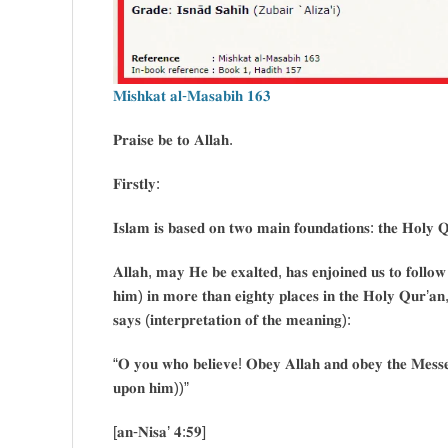
𝐌𝐢𝐬𝐡𝐤𝐚𝐭 𝐚𝐥-𝐌𝐚𝐬𝐚𝐛𝐢𝐡 𝟏𝟔𝟑
𝐏𝐫𝐚𝐢𝐬𝐞 𝐛𝐞 𝐭𝐨 𝐀𝐥𝐥𝐚𝐡.
𝐅𝐢𝐫𝐬𝐭𝐥𝐲:
𝐈𝐬𝐥𝐚𝐦 𝐢𝐬 𝐛𝐚𝐬𝐞𝐝 𝐨𝐧 𝐭𝐰𝐨 𝐦𝐚𝐢𝐧 𝐟𝐨𝐮𝐧𝐝𝐚𝐭𝐢𝐨𝐧𝐬: 𝐭𝐡𝐞 𝐇𝐨𝐥𝐲 
𝐀𝐥𝐥𝐚𝐡, 𝐦𝐚𝐲 𝐇𝐞 𝐛𝐞 𝐞𝐱𝐚𝐥𝐭𝐞𝐝, 𝐡𝐚𝐬 𝐞𝐧𝐣𝐨𝐢𝐧𝐞𝐝 𝐮𝐬 𝐭𝐨 𝐟𝐨𝐥𝐥𝐨𝐰
𝐡𝐢𝐦) 𝐢𝐧 𝐦𝐨𝐫𝐞 𝐭𝐡𝐚𝐧 𝐞𝐢𝐠𝐡𝐭𝐲 𝐩𝐥𝐚𝐜𝐞𝐬 𝐢𝐧 𝐭𝐡𝐞 𝐇𝐨𝐥𝐲 𝐐𝐮𝐫’𝐚𝐧
𝐬𝐚𝐲𝐬 (𝐢𝐧𝐭𝐞𝐫𝐩𝐫𝐞𝐭𝐚𝐭𝐢𝐨𝐧 𝐨𝐟 𝐭𝐡𝐞 𝐦𝐞𝐚𝐧𝐢𝐧𝐠):
“𝐎 𝐲𝐨𝐮 𝐰𝐡𝐨 𝐛𝐞𝐥𝐢𝐞𝐯𝐞! 𝐎𝐛𝐞𝐲 𝐀𝐥𝐥𝐚𝐡 𝐚𝐧𝐝 𝐨𝐛𝐞𝐲 𝐭𝐡𝐞 𝐌𝐞𝐬𝐬
𝐮𝐩𝐨𝐧 𝐡𝐢𝐦))”
[𝐚𝐧-𝐍𝐢𝐬𝐚’ 𝟒:𝟓𝟗]