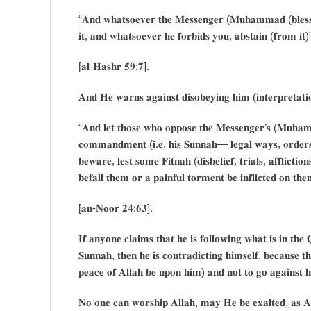
“𝐀𝐧𝐝 𝐰𝐡𝐚𝐭𝐬𝐨𝐞𝐯𝐞𝐫 𝐭𝐡𝐞 𝐌𝐞𝐬𝐬𝐞𝐧𝐠𝐞𝐫 (𝐌𝐮𝐡𝐚𝐦𝐦𝐚𝐝 (𝐛𝐥𝐞𝐬𝐬𝐢
𝐢𝐭, 𝐚𝐧𝐝 𝐰𝐡𝐚𝐭𝐬𝐨𝐞𝐯𝐞𝐫 𝐡𝐞 𝐟𝐨𝐫𝐛𝐢𝐝𝐬 𝐲𝐨𝐮, 𝐚𝐛𝐬𝐭𝐚𝐢𝐧 (𝐟𝐫𝐨𝐦 𝐢𝐭)
[𝐚𝐥-𝐇𝐚𝐬𝐡𝐫 𝟓𝟗:𝟕].
𝐀𝐧𝐝 𝐇𝐞 𝐰𝐚𝐫𝐧𝐬 𝐚𝐠𝐚𝐢𝐧𝐬𝐭 𝐝𝐢𝐬𝐨𝐛𝐞𝐲𝐢𝐧𝐠 𝐡𝐢𝐦 (𝐢𝐧𝐭𝐞𝐫𝐩𝐫𝐞𝐭𝐚𝐭
“𝐀𝐧𝐝 𝐥𝐞𝐭 𝐭𝐡𝐨𝐬𝐞 𝐰𝐡𝐨 𝐨𝐩𝐩𝐨𝐬𝐞 𝐭𝐡𝐞 𝐌𝐞𝐬𝐬𝐞𝐧𝐠𝐞𝐫’𝐬 (𝐌𝐮𝐡𝐚𝐦
𝐜𝐨𝐦𝐦𝐚𝐧𝐝𝐦𝐞𝐧𝐭 (𝐢.𝐞. 𝐡𝐢𝐬 𝐒𝐮𝐧𝐧𝐚𝐡— 𝐥𝐞𝐠𝐚𝐥 𝐰𝐚𝐲𝐬, 𝐨𝐫𝐝𝐞𝐫𝐬, 
𝐛𝐞𝐰𝐚𝐫𝐞, 𝐥𝐞𝐬𝐭 𝐬𝐨𝐦𝐞 𝐅𝐢𝐭𝐧𝐚𝐡 (𝐝𝐢𝐬𝐛𝐞𝐥𝐢𝐞𝐟, 𝐭𝐫𝐢𝐚𝐥𝐬, 𝐚𝐟𝐟𝐥𝐢𝐜𝐭𝐢
𝐛𝐞𝐟𝐚𝐥𝐥 𝐭𝐡𝐞𝐦 𝐨𝐫 𝐚 𝐩𝐚𝐢𝐧𝐟𝐮𝐥 𝐭𝐨𝐫𝐦𝐞𝐧𝐭 𝐛𝐞 𝐢𝐧𝐟𝐥𝐢𝐜𝐭𝐞𝐝 𝐨𝐧 𝐭𝐡
[𝐚𝐧-𝐍𝐨𝐨𝐫 𝟐𝟒:𝟔𝟑].
𝐈𝐟 𝐚𝐧𝐲𝐨𝐧𝐞 𝐜𝐥𝐚𝐢𝐦𝐬 𝐭𝐡𝐚𝐭 𝐡𝐞 𝐢𝐬 𝐟𝐨𝐥𝐥𝐨𝐰𝐢𝐧𝐠 𝐰𝐡𝐚𝐭 𝐢𝐬 𝐢𝐧 𝐭𝐡𝐞
𝐒𝐮𝐧𝐧𝐚𝐡, 𝐭𝐡𝐞𝐧 𝐡𝐞 𝐢𝐬 𝐜𝐨𝐧𝐭𝐫𝐚𝐝𝐢𝐜𝐭𝐢𝐧𝐠 𝐡𝐢𝐦𝐬𝐞𝐥𝐟, 𝐛𝐞𝐜𝐚𝐮𝐬𝐞 𝐭
𝐩𝐞𝐚𝐜𝐞 𝐨𝐟 𝐀𝐥𝐥𝐚𝐡 𝐛𝐞 𝐮𝐩𝐨𝐧 𝐡𝐢𝐦) 𝐚𝐧𝐝 𝐧𝐨𝐭 𝐭𝐨 𝐠𝐨 𝐚𝐠𝐚𝐢𝐧𝐬𝐭 
𝐍𝐨 𝐨𝐧𝐞 𝐜𝐚𝐧 𝐰𝐨𝐫𝐬𝐡𝐢𝐩 𝐀𝐥𝐥𝐚𝐡, 𝐦𝐚𝐲 𝐇𝐞 𝐛𝐞 𝐞𝐱𝐚𝐥𝐭𝐞𝐝, 𝐚𝐬 𝐀𝐥