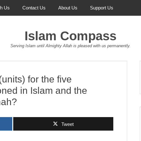
th Us
Contact Us
About Us
Support Us
Islam Compass
Serving Islam until Almighty Allah is pleased with us permanently.
units) for the five
oned in Islam and the
nah?
Tweet