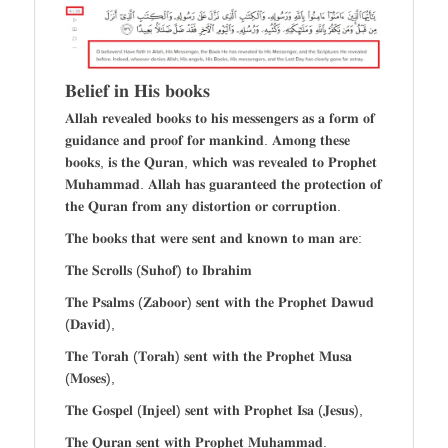
𝐁𝐞𝐥𝐢𝐞𝐟 𝐢𝐧 𝐇𝐢𝐬 𝐛𝐨𝐨𝐤𝐬
𝐀𝐥𝐥𝐚𝐡 𝐫𝐞𝐯𝐞𝐚𝐥𝐞𝐝 𝐛𝐨𝐨𝐤𝐬 𝐭𝐨 𝐡𝐢𝐬 𝐦𝐞𝐬𝐬𝐞𝐧𝐠𝐞𝐫𝐬 𝐚𝐬 𝐚 𝐟𝐨𝐫𝐦 𝐨𝐟
𝐠𝐮𝐢𝐝𝐚𝐧𝐜𝐞 𝐚𝐧𝐝 𝐩𝐫𝐨𝐨𝐟 𝐟𝐨𝐫 𝐦𝐚𝐧𝐤𝐢𝐧𝐝. 𝐀𝐦𝐨𝐧𝐠 𝐭𝐡𝐞𝐬𝐞
𝐛𝐨𝐨𝐤𝐬, 𝐢𝐬 𝐭𝐡𝐞 𝐐𝐮𝐫𝐚𝐧, 𝐰𝐡𝐢𝐜𝐡 𝐰𝐚𝐬 𝐫𝐞𝐯𝐞𝐚𝐥𝐞𝐝 𝐭𝐨 𝐏𝐫𝐨𝐩𝐡𝐞𝐭
𝐌𝐮𝐡𝐚𝐦𝐦𝐚𝐝. 𝐀𝐥𝐥𝐚𝐡 𝐡𝐚𝐬 𝐠𝐮𝐚𝐫𝐚𝐧𝐭𝐞𝐞𝐝 𝐭𝐡𝐞 𝐩𝐫𝐨𝐭𝐞𝐜𝐭𝐢𝐨𝐧 𝐨𝐟
𝐭𝐡𝐞 𝐐𝐮𝐫𝐚𝐧 𝐟𝐫𝐨𝐦 𝐚𝐧𝐲 𝐝𝐢𝐬𝐭𝐨𝐫𝐭𝐢𝐨𝐧 𝐨𝐫 𝐜𝐨𝐫𝐫𝐮𝐩𝐭𝐢𝐨𝐧.
𝐓𝐡𝐞 𝐛𝐨𝐨𝐤𝐬 𝐭𝐡𝐚𝐭 𝐰𝐞𝐫𝐞 𝐬𝐞𝐧𝐭 𝐚𝐧𝐝 𝐤𝐧𝐨𝐰𝐧 𝐭𝐨 𝐦𝐚𝐧 𝐚𝐫𝐞:
𝐓𝐡𝐞 𝐒𝐜𝐫𝐨𝐥𝐥𝐬 (𝐒𝐮𝐡𝐨𝐟) 𝐭𝐨 𝐈𝐛𝐫𝐚𝐡𝐢𝐦
𝐓𝐡𝐞 𝐏𝐬𝐚𝐥𝐦𝐬 (𝐙𝐚𝐛𝐨𝐨𝐫) 𝐬𝐞𝐧𝐭 𝐰𝐢𝐭𝐡 𝐭𝐡𝐞 𝐏𝐫𝐨𝐩𝐡𝐞𝐭 𝐃𝐚𝐰𝐮𝐝
(𝐃𝐚𝐯𝐢𝐝),
𝐓𝐡𝐞 𝐓𝐨𝐫𝐚𝐡 (𝐓𝐨𝐫𝐚𝐡) 𝐬𝐞𝐧𝐭 𝐰𝐢𝐭𝐡 𝐭𝐡𝐞 𝐏𝐫𝐨𝐩𝐡𝐞𝐭 𝐌𝐮𝐬𝐚
(𝐌𝐨𝐬𝐞𝐬),
𝐓𝐡𝐞 𝐆𝐨𝐬𝐩𝐞𝐥 (𝐈𝐧𝐣𝐞𝐞𝐥) 𝐬𝐞𝐧𝐭 𝐰𝐢𝐭𝐡 𝐏𝐫𝐨𝐩𝐡𝐞𝐭 𝐈𝐬𝐚 (𝐉𝐞𝐬𝐮𝐬),
𝐓𝐡𝐞 𝐐𝐮𝐫𝐚𝐧 𝐬𝐞𝐧𝐭 𝐰𝐢𝐭𝐡 𝐏𝐫𝐨𝐩𝐡𝐞𝐭 𝐌𝐮𝐡𝐚𝐦𝐦𝐚𝐝.