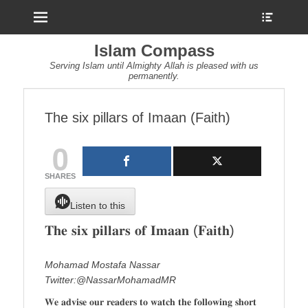
Menu
Show
Heade
Sideb
Islam Compass
Conte
Serving Islam until Almighty Allah is pleased with us
permanently.
The six pillars of Imaan (Faith)
0
SHARES
Listen to this
𝐓𝐡𝐞 𝐬𝐢𝐱 𝐩𝐢𝐥𝐥𝐚𝐫𝐬 𝐨𝐟 𝐈𝐦𝐚𝐚𝐧 (𝐅𝐚𝐢𝐭𝐡)
Mohamad Mostafa Nassar
Twitter:@NassarMohamadMR
𝐖𝐞 𝐚𝐝𝐯𝐢𝐬𝐞 𝐨𝐮𝐫 𝐫𝐞𝐚𝐝𝐞𝐫𝐬 𝐭𝐨 𝐰𝐚𝐭𝐜𝐡 𝐭𝐡𝐞 𝐟𝐨𝐥𝐥𝐨𝐰𝐢𝐧𝐠 𝐬𝐡𝐨𝐫𝐭