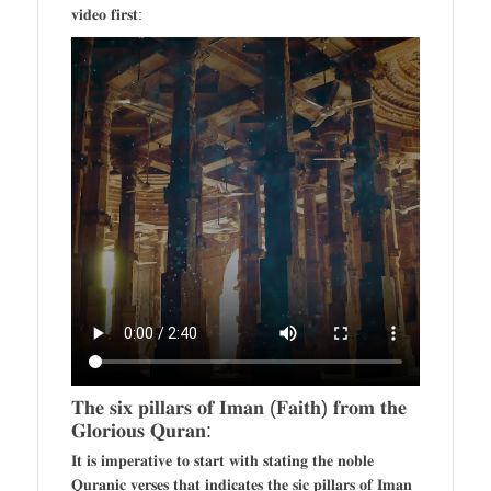
𝐯𝐢𝐝𝐞𝐨 𝐟𝐢𝐫𝐬𝐭:
𝐓𝐡𝐞 𝐬𝐢𝐱 𝐩𝐢𝐥𝐥𝐚𝐫𝐬 𝐨𝐟 𝐈𝐦𝐚𝐧 (𝐅𝐚𝐢𝐭𝐡) 𝐟𝐫𝐨𝐦 𝐭𝐡𝐞
𝐆𝐥𝐨𝐫𝐢𝐨𝐮𝐬 𝐐𝐮𝐫𝐚𝐧:
𝐈𝐭 𝐢𝐬 𝐢𝐦𝐩𝐞𝐫𝐚𝐭𝐢𝐯𝐞 𝐭𝐨 𝐬𝐭𝐚𝐫𝐭 𝐰𝐢𝐭𝐡 𝐬𝐭𝐚𝐭𝐢𝐧𝐠 𝐭𝐡𝐞 𝐧𝐨𝐛𝐥𝐞
𝐐𝐮𝐫𝐚𝐧𝐢𝐜 𝐯𝐞𝐫𝐬𝐞𝐬 𝐭𝐡𝐚𝐭 𝐢𝐧𝐝𝐢𝐜𝐚𝐭𝐞𝐬 𝐭𝐡𝐞 𝐬𝐢𝐜 𝐩𝐢𝐥𝐥𝐚𝐫𝐬 𝐨𝐟 𝐈𝐦𝐚𝐧