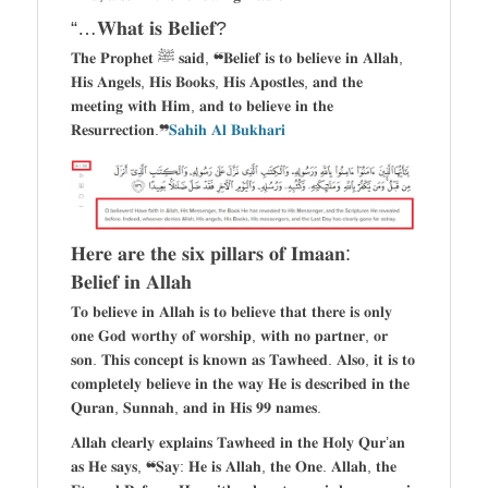
“…𝐖𝐡𝐚𝐭 𝐢𝐬 𝐁𝐞𝐥𝐢𝐞𝐟?
𝐓𝐡𝐞 𝐏𝐫𝐨𝐩𝐡𝐞𝐭 ﷺ 𝐬𝐚𝐢𝐝, ❝𝐁𝐞𝐥𝐢𝐞𝐟 𝐢𝐬 𝐭𝐨 𝐛𝐞𝐥𝐢𝐞𝐯𝐞 𝐢𝐧 𝐀𝐥𝐥𝐚𝐡,
𝐇𝐢𝐬 𝐀𝐧𝐠𝐞𝐥𝐬, 𝐇𝐢𝐬 𝐁𝐨𝐨𝐤𝐬, 𝐇𝐢𝐬 𝐀𝐩𝐨𝐬𝐭𝐥𝐞𝐬, 𝐚𝐧𝐝 𝐭𝐡𝐞
𝐦𝐞𝐞𝐭𝐢𝐧𝐠 𝐰𝐢𝐭𝐡 𝐇𝐢𝐦, 𝐚𝐧𝐝 𝐭𝐨 𝐛𝐞𝐥𝐢𝐞𝐯𝐞 𝐢𝐧 𝐭𝐡𝐞
𝐑𝐞𝐬𝐮𝐫𝐫𝐞𝐜𝐭𝐢𝐨𝐧.❞
𝐒𝐚𝐡𝐢𝐡 𝐀𝐥 𝐁𝐮𝐤𝐡𝐚𝐫𝐢
𝐇𝐞𝐫𝐞 𝐚𝐫𝐞 𝐭𝐡𝐞 𝐬𝐢𝐱 𝐩𝐢𝐥𝐥𝐚𝐫𝐬 𝐨𝐟 𝐈𝐦𝐚𝐚𝐧:
𝐁𝐞𝐥𝐢𝐞𝐟 𝐢𝐧 𝐀𝐥𝐥𝐚𝐡
𝐓𝐨 𝐛𝐞𝐥𝐢𝐞𝐯𝐞 𝐢𝐧 𝐀𝐥𝐥𝐚𝐡 𝐢𝐬 𝐭𝐨 𝐛𝐞𝐥𝐢𝐞𝐯𝐞 𝐭𝐡𝐚𝐭 𝐭𝐡𝐞𝐫𝐞 𝐢𝐬 𝐨𝐧𝐥𝐲
𝐨𝐧𝐞 𝐆𝐨𝐝 𝐰𝐨𝐫𝐭𝐡𝐲 𝐨𝐟 𝐰𝐨𝐫𝐬𝐡𝐢𝐩, 𝐰𝐢𝐭𝐡 𝐧𝐨 𝐩𝐚𝐫𝐭𝐧𝐞𝐫, 𝐨𝐫
𝐬𝐨𝐧. 𝐓𝐡𝐢𝐬 𝐜𝐨𝐧𝐜𝐞𝐩𝐭 𝐢𝐬 𝐤𝐧𝐨𝐰𝐧 𝐚𝐬 𝐓𝐚𝐰𝐡𝐞𝐞𝐝. 𝐀𝐥𝐬𝐨, 𝐢𝐭 𝐢𝐬 𝐭𝐨
𝐜𝐨𝐦𝐩𝐥𝐞𝐭𝐞𝐥𝐲 𝐛𝐞𝐥𝐢𝐞𝐯𝐞 𝐢𝐧 𝐭𝐡𝐞 𝐰𝐚𝐲 𝐇𝐞 𝐢𝐬 𝐝𝐞𝐬𝐜𝐫𝐢𝐛𝐞𝐝 𝐢𝐧 𝐭𝐡𝐞
𝐐𝐮𝐫𝐚𝐧, 𝐒𝐮𝐧𝐧𝐚𝐡, 𝐚𝐧𝐝 𝐢𝐧 𝐇𝐢𝐬 𝟗𝟗 𝐧𝐚𝐦𝐞𝐬.
𝐀𝐥𝐥𝐚𝐡 𝐜𝐥𝐞𝐚𝐫𝐥𝐲 𝐞𝐱𝐩𝐥𝐚𝐢𝐧𝐬 𝐓𝐚𝐰𝐡𝐞𝐞𝐝 𝐢𝐧 𝐭𝐡𝐞 𝐇𝐨𝐥𝐲 𝐐𝐮𝐫’𝐚𝐧
𝐚𝐬 𝐇𝐞 𝐬𝐚𝐲𝐬, ❝𝐒𝐚𝐲: 𝐇𝐞 𝐢𝐬 𝐀𝐥𝐥𝐚𝐡, 𝐭𝐡𝐞 𝐎𝐧𝐞. 𝐀𝐥𝐥𝐚𝐡, 𝐭𝐡𝐞