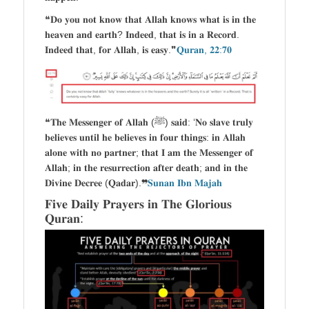
❝𝐃𝐨 𝐲𝐨𝐮 𝐧𝐨𝐭 𝐤𝐧𝐨𝐰 𝐭𝐡𝐚𝐭 𝐀𝐥𝐥𝐚𝐡 𝐤𝐧𝐨𝐰𝐬 𝐰𝐡𝐚𝐭 𝐢𝐬 𝐢𝐧 𝐭𝐡𝐞
𝐡𝐞𝐚𝐯𝐞𝐧 𝐚𝐧𝐝 𝐞𝐚𝐫𝐭𝐡? 𝐈𝐧𝐝𝐞𝐞𝐝, 𝐭𝐡𝐚𝐭 𝐢𝐬 𝐢𝐧 𝐚 𝐑𝐞𝐜𝐨𝐫𝐝.
𝐈𝐧𝐝𝐞𝐞𝐝 𝐭𝐡𝐚𝐭, 𝐟𝐨𝐫 𝐀𝐥𝐥𝐚𝐡, 𝐢𝐬 𝐞𝐚𝐬𝐲.❞
𝐐𝐮𝐫𝐚𝐧, 𝟐𝟐:𝟕𝟎
❝𝐓𝐡𝐞 𝐌𝐞𝐬𝐬𝐞𝐧𝐠𝐞𝐫 𝐨𝐟 𝐀𝐥𝐥𝐚𝐡 (ﷺ) 𝐬𝐚𝐢𝐝: ‘𝐍𝐨 𝐬𝐥𝐚𝐯𝐞 𝐭𝐫𝐮𝐥𝐲
𝐛𝐞𝐥𝐢𝐞𝐯𝐞𝐬 𝐮𝐧𝐭𝐢𝐥 𝐡𝐞 𝐛𝐞𝐥𝐢𝐞𝐯𝐞𝐬 𝐢𝐧 𝐟𝐨𝐮𝐫 𝐭𝐡𝐢𝐧𝐠𝐬: 𝐢𝐧 𝐀𝐥𝐥𝐚𝐡
𝐚𝐥𝐨𝐧𝐞 𝐰𝐢𝐭𝐡 𝐧𝐨 𝐩𝐚𝐫𝐭𝐧𝐞𝐫; 𝐭𝐡𝐚𝐭 𝐈 𝐚𝐦 𝐭𝐡𝐞 𝐌𝐞𝐬𝐬𝐞𝐧𝐠𝐞𝐫 𝐨𝐟
𝐀𝐥𝐥𝐚𝐡; 𝐢𝐧 𝐭𝐡𝐞 𝐫𝐞𝐬𝐮𝐫𝐫𝐞𝐜𝐭𝐢𝐨𝐧 𝐚𝐟𝐭𝐞𝐫 𝐝𝐞𝐚𝐭𝐡; 𝐚𝐧𝐝 𝐢𝐧 𝐭𝐡𝐞
𝐃𝐢𝐯𝐢𝐧𝐞 𝐃𝐞𝐜𝐫𝐞𝐞 (𝐐𝐚𝐝𝐚𝐫).❞
𝐒𝐮𝐧𝐚𝐧 𝐈𝐛𝐧 𝐌𝐚𝐣𝐚𝐡
𝐅𝐢𝐯𝐞 𝐃𝐚𝐢𝐥𝐲 𝐏𝐫𝐚𝐲𝐞𝐫𝐬 𝐢𝐧 𝐓𝐡𝐞 𝐆𝐥𝐨𝐫𝐢𝐨𝐮𝐬
𝐐𝐮𝐫𝐚𝐧: