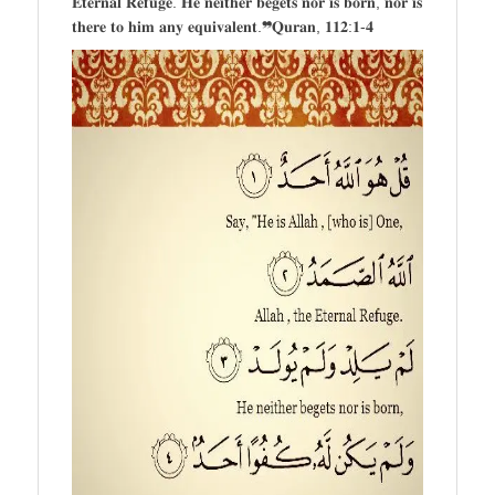
𝐄𝐭𝐞𝐫𝐧𝐚𝐥 𝐑𝐞𝐟𝐮𝐠𝐞. 𝐇𝐞 𝐧𝐞𝐢𝐭𝐡𝐞𝐫 𝐛𝐞𝐠𝐞𝐭𝐬 𝐧𝐨𝐫 𝐢𝐬 𝐛𝐨𝐫𝐧, 𝐧𝐨𝐫 𝐢𝐬
𝐭𝐡𝐞𝐫𝐞 𝐭𝐨 𝐡𝐢𝐦 𝐚𝐧𝐲 𝐞𝐪𝐮𝐢𝐯𝐚𝐥𝐞𝐧𝐭.❞𝐐𝐮𝐫𝐚𝐧, 𝟏𝟏𝟐:𝟏-𝟒