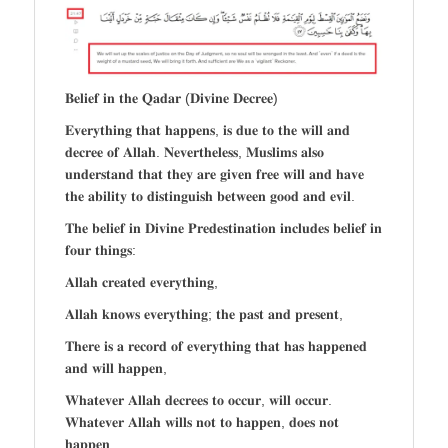
𝐁𝐞𝐥𝐢𝐞𝐟 𝐢𝐧 𝐭𝐡𝐞 𝐐𝐚𝐝𝐚𝐫 (𝐃𝐢𝐯𝐢𝐧𝐞 𝐃𝐞𝐜𝐫𝐞𝐞)
𝐄𝐯𝐞𝐫𝐲𝐭𝐡𝐢𝐧𝐠 𝐭𝐡𝐚𝐭 𝐡𝐚𝐩𝐩𝐞𝐧𝐬, 𝐢𝐬 𝐝𝐮𝐞 𝐭𝐨 𝐭𝐡𝐞 𝐰𝐢𝐥𝐥 𝐚𝐧𝐝
𝐝𝐞𝐜𝐫𝐞𝐞 𝐨𝐟 𝐀𝐥𝐥𝐚𝐡. 𝐍𝐞𝐯𝐞𝐫𝐭𝐡𝐞𝐥𝐞𝐬𝐬, 𝐌𝐮𝐬𝐥𝐢𝐦𝐬 𝐚𝐥𝐬𝐨
𝐮𝐧𝐝𝐞𝐫𝐬𝐭𝐚𝐧𝐝 𝐭𝐡𝐚𝐭 𝐭𝐡𝐞𝐲 𝐚𝐫𝐞 𝐠𝐢𝐯𝐞𝐧 𝐟𝐫𝐞𝐞 𝐰𝐢𝐥𝐥 𝐚𝐧𝐝 𝐡𝐚𝐯𝐞
𝐭𝐡𝐞 𝐚𝐛𝐢𝐥𝐢𝐭𝐲 𝐭𝐨 𝐝𝐢𝐬𝐭𝐢𝐧𝐠𝐮𝐢𝐬𝐡 𝐛𝐞𝐭𝐰𝐞𝐞𝐧 𝐠𝐨𝐨𝐝 𝐚𝐧𝐝 𝐞𝐯𝐢𝐥.
𝐓𝐡𝐞 𝐛𝐞𝐥𝐢𝐞𝐟 𝐢𝐧 𝐃𝐢𝐯𝐢𝐧𝐞 𝐏𝐫𝐞𝐝𝐞𝐬𝐭𝐢𝐧𝐚𝐭𝐢𝐨𝐧 𝐢𝐧𝐜𝐥𝐮𝐝𝐞𝐬 𝐛𝐞𝐥𝐢𝐞𝐟 𝐢𝐧
𝐟𝐨𝐮𝐫 𝐭𝐡𝐢𝐧𝐠𝐬:
𝐀𝐥𝐥𝐚𝐡 𝐜𝐫𝐞𝐚𝐭𝐞𝐝 𝐞𝐯𝐞𝐫𝐲𝐭𝐡𝐢𝐧𝐠,
𝐀𝐥𝐥𝐚𝐡 𝐤𝐧𝐨𝐰𝐬 𝐞𝐯𝐞𝐫𝐲𝐭𝐡𝐢𝐧𝐠; 𝐭𝐡𝐞 𝐩𝐚𝐬𝐭 𝐚𝐧𝐝 𝐩𝐫𝐞𝐬𝐞𝐧𝐭,
𝐓𝐡𝐞𝐫𝐞 𝐢𝐬 𝐚 𝐫𝐞𝐜𝐨𝐫𝐝 𝐨𝐟 𝐞𝐯𝐞𝐫𝐲𝐭𝐡𝐢𝐧𝐠 𝐭𝐡𝐚𝐭 𝐡𝐚𝐬 𝐡𝐚𝐩𝐩𝐞𝐧𝐞𝐝
𝐚𝐧𝐝 𝐰𝐢𝐥𝐥 𝐡𝐚𝐩𝐩𝐞𝐧,
𝐖𝐡𝐚𝐭𝐞𝐯𝐞𝐫 𝐀𝐥𝐥𝐚𝐡 𝐝𝐞𝐜𝐫𝐞𝐞𝐬 𝐭𝐨 𝐨𝐜𝐜𝐮𝐫, 𝐰𝐢𝐥𝐥 𝐨𝐜𝐜𝐮𝐫.
𝐖𝐡𝐚𝐭𝐞𝐯𝐞𝐫 𝐀𝐥𝐥𝐚𝐡 𝐰𝐢𝐥𝐥𝐬 𝐧𝐨𝐭 𝐭𝐨 𝐡𝐚𝐩𝐩𝐞𝐧, 𝐝𝐨𝐞𝐬 𝐧𝐨𝐭
𝐡𝐚𝐩𝐩𝐞𝐧.