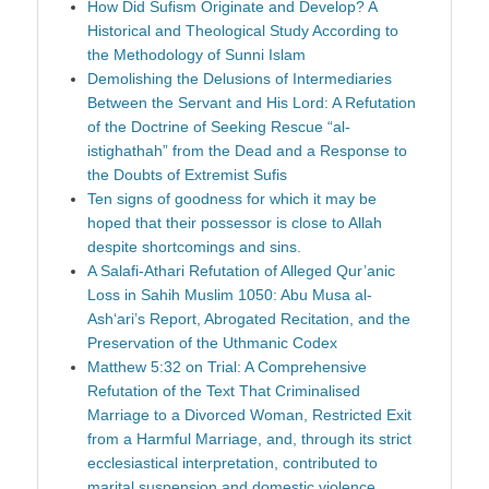
How Did Sufism Originate and Develop? A
Historical and Theological Study According to
the Methodology of Sunni Islam
Demolishing the Delusions of Intermediaries
Between the Servant and His Lord: A Refutation
of the Doctrine of Seeking Rescue “al-
istighathah” from the Dead and a Response to
the Doubts of Extremist Sufis
Ten signs of goodness for which it may be
hoped that their possessor is close to Allah
despite shortcomings and sins.
A Salafi-Athari Refutation of Alleged Qur’anic
Loss in Sahih Muslim 1050: Abu Musa al-
Ash‘ari’s Report, Abrogated Recitation, and the
Preservation of the Uthmanic Codex
Matthew 5:32 on Trial: A Comprehensive
Refutation of the Text That Criminalised
Marriage to a Divorced Woman, Restricted Exit
from a Harmful Marriage, and, through its strict
ecclesiastical interpretation, contributed to
marital suspension and domestic violence