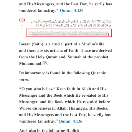
𝐚𝐧𝐝 𝐇𝐢𝐬 𝐌𝐞𝐬𝐬𝐞𝐧𝐠𝐞𝐫𝐬, 𝐚𝐧𝐝 𝐭𝐡𝐞 𝐋𝐚𝐬𝐭 𝐃𝐚𝐲, 𝐡𝐞 𝐯𝐞𝐫𝐢𝐥𝐲 𝐡𝐚𝐬
𝐰𝐚𝐧𝐝𝐞𝐫𝐞𝐝 𝐟𝐚𝐫 𝐚𝐬𝐭𝐫𝐚𝐲.❞
𝐐𝐮𝐫𝐚𝐧, 𝟒:𝟏𝟑𝟔
𝐈𝐦𝐚𝐚𝐧 (𝐟𝐚𝐢𝐭𝐡) 𝐢𝐬 𝐚 𝐜𝐫𝐮𝐜𝐢𝐚𝐥 𝐩𝐚𝐫𝐭 𝐨𝐟 𝐚 𝐌𝐮𝐬𝐥𝐢𝐦’𝐬 𝐥𝐢𝐟𝐞,
𝐚𝐧𝐝 𝐭𝐡𝐞𝐫𝐞 𝐚𝐫𝐞 𝐬𝐢𝐱 𝐚𝐫𝐭𝐢𝐜𝐥𝐞𝐬 𝐨𝐟 𝐅𝐚𝐢𝐭𝐡. 𝐓𝐡𝐞𝐬𝐞 𝐚𝐫𝐞 𝐝𝐞𝐫𝐢𝐯𝐞𝐝
𝐟𝐫𝐨𝐦 𝐭𝐡𝐞 𝐇𝐨𝐥𝐲 𝐐𝐮𝐫𝐚𝐧 𝐚𝐧𝐝 𝐒𝐮𝐧𝐧𝐚𝐡 𝐨𝐟 𝐭𝐡𝐞 𝐩𝐫𝐨𝐩𝐡𝐞𝐭
𝐌𝐮𝐡𝐚𝐦𝐦𝐚𝐝 ﷺ.
𝐈𝐭𝐬 𝐢𝐦𝐩𝐨𝐫𝐭𝐚𝐧𝐜𝐞 𝐢𝐬 𝐟𝐨𝐮𝐧𝐝 𝐢𝐧 𝐭𝐡𝐞 𝐟𝐨𝐥𝐥𝐨𝐰𝐢𝐧𝐠 𝐐𝐮𝐫𝐚𝐧𝐢𝐜
𝐯𝐞𝐫𝐬𝐞:
❝𝐎 𝐲𝐨𝐮 𝐰𝐡𝐨 𝐛𝐞𝐥𝐢𝐞𝐯𝐞! 𝐊𝐞𝐞𝐩 𝐟𝐚𝐢𝐭𝐡 𝐢𝐧 𝐀𝐥𝐥𝐚𝐡 𝐚𝐧𝐝 𝐇𝐢𝐬
𝐌𝐞𝐬𝐬𝐞𝐧𝐠𝐞𝐫 𝐚𝐧𝐝 𝐭𝐡𝐞 𝐁𝐨𝐨𝐤 𝐰𝐡𝐢𝐜𝐡 𝐇𝐞 𝐫𝐞𝐯𝐞𝐚𝐥𝐞𝐝 𝐭𝐨 𝐇𝐢𝐬
𝐌𝐞𝐬𝐬𝐞𝐧𝐠𝐞𝐫, 𝐚𝐧𝐝 𝐭𝐡𝐞 𝐁𝐨𝐨𝐤 𝐰𝐡𝐢𝐜𝐡 𝐇𝐞 𝐫𝐞𝐯𝐞𝐚𝐥𝐞𝐝 𝐛𝐞𝐟𝐨𝐫𝐞.
𝐖𝐡𝐨𝐬𝐨 𝐝𝐢𝐬𝐛𝐞𝐥𝐢𝐞𝐯𝐞𝐬 𝐢𝐧 𝐀𝐥𝐥𝐚𝐡, 𝐇𝐢𝐬 𝐚𝐧𝐠𝐞𝐥𝐬, 𝐇𝐢𝐬 𝐁𝐨𝐨𝐤𝐬,
𝐚𝐧𝐝 𝐇𝐢𝐬 𝐌𝐞𝐬𝐬𝐞𝐧𝐠𝐞𝐫𝐬 𝐚𝐧𝐝 𝐭𝐡𝐞 𝐋𝐚𝐬𝐭 𝐃𝐚𝐲, 𝐡𝐞 𝐯𝐞𝐫𝐢𝐥𝐲 𝐡𝐚𝐬
𝐰𝐚𝐧𝐝𝐞𝐫𝐞𝐝 𝐟𝐚𝐫 𝐚𝐬𝐭𝐫𝐚𝐲.❞
𝐐𝐮𝐫𝐚𝐧, 𝟒:𝟏𝟑𝟔
𝐀𝐧𝐝, 𝐚𝐥𝐬𝐨 𝐢𝐧 𝐭𝐡𝐞 𝐟𝐨𝐥𝐥𝐨𝐰𝐢𝐧𝐠 𝐇𝐚𝐝𝐢𝐭𝐡: