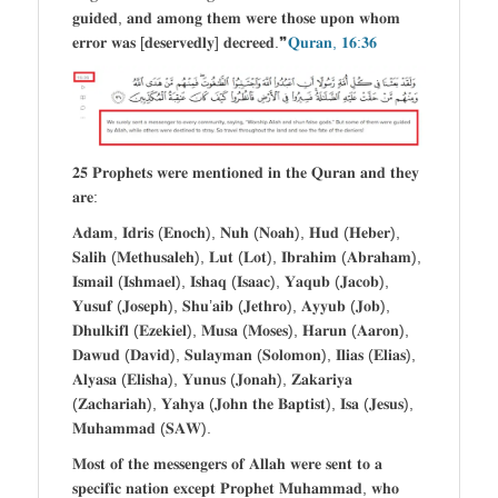
𝐠𝐮𝐢𝐝𝐞𝐝, 𝐚𝐧𝐝 𝐚𝐦𝐨𝐧𝐠 𝐭𝐡𝐞𝐦 𝐰𝐞𝐫𝐞 𝐭𝐡𝐨𝐬𝐞 𝐮𝐩𝐨𝐧 𝐰𝐡𝐨𝐦
𝐞𝐫𝐫𝐨𝐫 𝐰𝐚𝐬 [𝐝𝐞𝐬𝐞𝐫𝐯𝐞𝐝𝐥𝐲] 𝐝𝐞𝐜𝐫𝐞𝐞𝐝.❞
𝐐𝐮𝐫𝐚𝐧, 𝟏𝟔:𝟑𝟔
𝟐𝟓 𝐏𝐫𝐨𝐩𝐡𝐞𝐭𝐬 𝐰𝐞𝐫𝐞 𝐦𝐞𝐧𝐭𝐢𝐨𝐧𝐞𝐝 𝐢𝐧 𝐭𝐡𝐞 𝐐𝐮𝐫𝐚𝐧 𝐚𝐧𝐝 𝐭𝐡𝐞𝐲
𝐚𝐫𝐞:
𝐀𝐝𝐚𝐦, 𝐈𝐝𝐫𝐢𝐬 (𝐄𝐧𝐨𝐜𝐡), 𝐍𝐮𝐡 (𝐍𝐨𝐚𝐡), 𝐇𝐮𝐝 (𝐇𝐞𝐛𝐞𝐫),
𝐒𝐚𝐥𝐢𝐡 (𝐌𝐞𝐭𝐡𝐮𝐬𝐚𝐥𝐞𝐡), 𝐋𝐮𝐭 (𝐋𝐨𝐭), 𝐈𝐛𝐫𝐚𝐡𝐢𝐦 (𝐀𝐛𝐫𝐚𝐡𝐚𝐦),
𝐈𝐬𝐦𝐚𝐢𝐥 (𝐈𝐬𝐡𝐦𝐚𝐞𝐥), 𝐈𝐬𝐡𝐚𝐪 (𝐈𝐬𝐚𝐚𝐜), 𝐘𝐚𝐪𝐮𝐛 (𝐉𝐚𝐜𝐨𝐛),
𝐘𝐮𝐬𝐮𝐟 (𝐉𝐨𝐬𝐞𝐩𝐡), 𝐒𝐡𝐮’𝐚𝐢𝐛 (𝐉𝐞𝐭𝐡𝐫𝐨), 𝐀𝐲𝐲𝐮𝐛 (𝐉𝐨𝐛),
𝐃𝐡𝐮𝐥𝐤𝐢𝐟𝐥 (𝐄𝐳𝐞𝐤𝐢𝐞𝐥), 𝐌𝐮𝐬𝐚 (𝐌𝐨𝐬𝐞𝐬), 𝐇𝐚𝐫𝐮𝐧 (𝐀𝐚𝐫𝐨𝐧),
𝐃𝐚𝐰𝐮𝐝 (𝐃𝐚𝐯𝐢𝐝), 𝐒𝐮𝐥𝐚𝐲𝐦𝐚𝐧 (𝐒𝐨𝐥𝐨𝐦𝐨𝐧), 𝐈𝐥𝐢𝐚𝐬 (𝐄𝐥𝐢𝐚𝐬),
𝐀𝐥𝐲𝐚𝐬𝐚 (𝐄𝐥𝐢𝐬𝐡𝐚), 𝐘𝐮𝐧𝐮𝐬 (𝐉𝐨𝐧𝐚𝐡), 𝐙𝐚𝐤𝐚𝐫𝐢𝐲𝐚
(𝐙𝐚𝐜𝐡𝐚𝐫𝐢𝐚𝐡), 𝐘𝐚𝐡𝐲𝐚 (𝐉𝐨𝐡𝐧 𝐭𝐡𝐞 𝐁𝐚𝐩𝐭𝐢𝐬𝐭), 𝐈𝐬𝐚 (𝐉𝐞𝐬𝐮𝐬),
𝐌𝐮𝐡𝐚𝐦𝐦𝐚𝐝 (𝐒𝐀𝐖).
𝐌𝐨𝐬𝐭 𝐨𝐟 𝐭𝐡𝐞 𝐦𝐞𝐬𝐬𝐞𝐧𝐠𝐞𝐫𝐬 𝐨𝐟 𝐀𝐥𝐥𝐚𝐡 𝐰𝐞𝐫𝐞 𝐬𝐞𝐧𝐭 𝐭𝐨 𝐚
𝐬𝐩𝐞𝐜𝐢𝐟𝐢𝐜 𝐧𝐚𝐭𝐢𝐨𝐧 𝐞𝐱𝐜𝐞𝐩𝐭 𝐏𝐫𝐨𝐩𝐡𝐞𝐭 𝐌𝐮𝐡𝐚𝐦𝐦𝐚𝐝, 𝐰𝐡𝐨