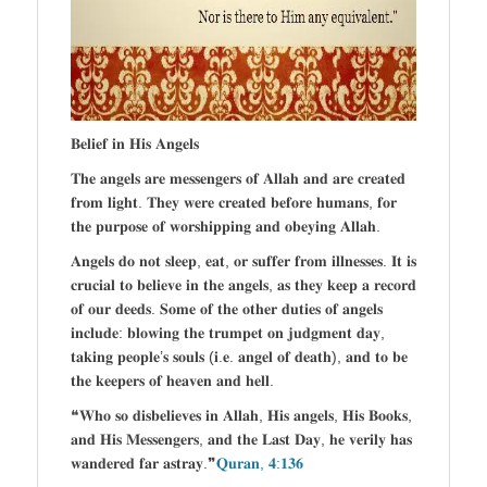
𝐁𝐞𝐥𝐢𝐞𝐟 𝐢𝐧 𝐇𝐢𝐬 𝐀𝐧𝐠𝐞𝐥𝐬
𝐓𝐡𝐞 𝐚𝐧𝐠𝐞𝐥𝐬 𝐚𝐫𝐞 𝐦𝐞𝐬𝐬𝐞𝐧𝐠𝐞𝐫𝐬 𝐨𝐟 𝐀𝐥𝐥𝐚𝐡 𝐚𝐧𝐝 𝐚𝐫𝐞 𝐜𝐫𝐞𝐚𝐭𝐞𝐝
𝐟𝐫𝐨𝐦 𝐥𝐢𝐠𝐡𝐭. 𝐓𝐡𝐞𝐲 𝐰𝐞𝐫𝐞 𝐜𝐫𝐞𝐚𝐭𝐞𝐝 𝐛𝐞𝐟𝐨𝐫𝐞 𝐡𝐮𝐦𝐚𝐧𝐬, 𝐟𝐨𝐫
𝐭𝐡𝐞 𝐩𝐮𝐫𝐩𝐨𝐬𝐞 𝐨𝐟 𝐰𝐨𝐫𝐬𝐡𝐢𝐩𝐩𝐢𝐧𝐠 𝐚𝐧𝐝 𝐨𝐛𝐞𝐲𝐢𝐧𝐠 𝐀𝐥𝐥𝐚𝐡.
𝐀𝐧𝐠𝐞𝐥𝐬 𝐝𝐨 𝐧𝐨𝐭 𝐬𝐥𝐞𝐞𝐩, 𝐞𝐚𝐭, 𝐨𝐫 𝐬𝐮𝐟𝐟𝐞𝐫 𝐟𝐫𝐨𝐦 𝐢𝐥𝐥𝐧𝐞𝐬𝐬𝐞𝐬. 𝐈𝐭 𝐢𝐬
𝐜𝐫𝐮𝐜𝐢𝐚𝐥 𝐭𝐨 𝐛𝐞𝐥𝐢𝐞𝐯𝐞 𝐢𝐧 𝐭𝐡𝐞 𝐚𝐧𝐠𝐞𝐥𝐬, 𝐚𝐬 𝐭𝐡𝐞𝐲 𝐤𝐞𝐞𝐩 𝐚 𝐫𝐞𝐜𝐨𝐫𝐝
𝐨𝐟 𝐨𝐮𝐫 𝐝𝐞𝐞𝐝𝐬. 𝐒𝐨𝐦𝐞 𝐨𝐟 𝐭𝐡𝐞 𝐨𝐭𝐡𝐞𝐫 𝐝𝐮𝐭𝐢𝐞𝐬 𝐨𝐟 𝐚𝐧𝐠𝐞𝐥𝐬
𝐢𝐧𝐜𝐥𝐮𝐝𝐞: 𝐛𝐥𝐨𝐰𝐢𝐧𝐠 𝐭𝐡𝐞 𝐭𝐫𝐮𝐦𝐩𝐞𝐭 𝐨𝐧 𝐣𝐮𝐝𝐠𝐦𝐞𝐧𝐭 𝐝𝐚𝐲,
𝐭𝐚𝐤𝐢𝐧𝐠 𝐩𝐞𝐨𝐩𝐥𝐞’𝐬 𝐬𝐨𝐮𝐥𝐬 (𝐢.𝐞. 𝐚𝐧𝐠𝐞𝐥 𝐨𝐟 𝐝𝐞𝐚𝐭𝐡), 𝐚𝐧𝐝 𝐭𝐨 𝐛𝐞
𝐭𝐡𝐞 𝐤𝐞𝐞𝐩𝐞𝐫𝐬 𝐨𝐟 𝐡𝐞𝐚𝐯𝐞𝐧 𝐚𝐧𝐝 𝐡𝐞𝐥𝐥.
❝𝐖𝐡𝐨 𝐬𝐨 𝐝𝐢𝐬𝐛𝐞𝐥𝐢𝐞𝐯𝐞𝐬 𝐢𝐧 𝐀𝐥𝐥𝐚𝐡, 𝐇𝐢𝐬 𝐚𝐧𝐠𝐞𝐥𝐬, 𝐇𝐢𝐬 𝐁𝐨𝐨𝐤𝐬,
𝐚𝐧𝐝 𝐇𝐢𝐬 𝐌𝐞𝐬𝐬𝐞𝐧𝐠𝐞𝐫𝐬, 𝐚𝐧𝐝 𝐭𝐡𝐞 𝐋𝐚𝐬𝐭 𝐃𝐚𝐲, 𝐡𝐞 𝐯𝐞𝐫𝐢𝐥𝐲 𝐡𝐚𝐬
𝐰𝐚𝐧𝐝𝐞𝐫𝐞𝐝 𝐟𝐚𝐫 𝐚𝐬𝐭𝐫𝐚𝐲.❞
𝐐𝐮𝐫𝐚𝐧, 𝟒:𝟏𝟑𝟔