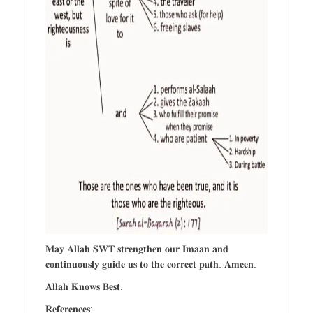
𝐌𝐚𝐲 𝐀𝐥𝐥𝐚𝐡 𝐒𝐖𝐓 𝐬𝐭𝐫𝐞𝐧𝐠𝐭𝐡𝐞𝐧 𝐨𝐮𝐫 𝐈𝐦𝐚𝐚𝐧 𝐚𝐧𝐝
𝐜𝐨𝐧𝐭𝐢𝐧𝐮𝐨𝐮𝐬𝐥𝐲 𝐠𝐮𝐢𝐝𝐞 𝐮𝐬 𝐭𝐨 𝐭𝐡𝐞 𝐜𝐨𝐫𝐫𝐞𝐜𝐭 𝐩𝐚𝐭𝐡. 𝐀𝐦𝐞𝐞𝐧.
𝐀𝐥𝐥𝐚𝐡 𝐊𝐧𝐨𝐰𝐬 𝐁𝐞𝐬𝐭.
𝐑𝐞𝐟𝐞𝐫𝐞𝐧𝐜𝐞𝐬: