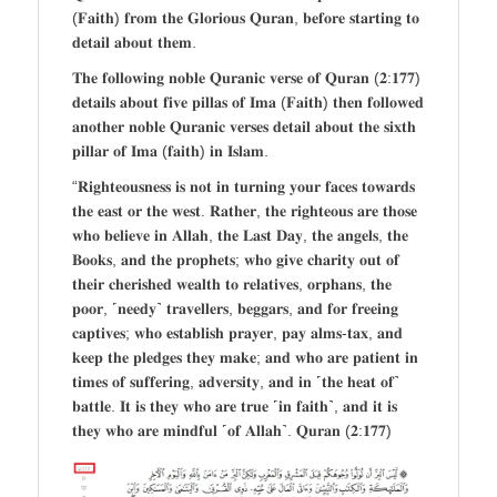
(𝐅𝐚𝐢𝐭𝐡) 𝐟𝐫𝐨𝐦 𝐭𝐡𝐞 𝐆𝐥𝐨𝐫𝐢𝐨𝐮𝐬 𝐐𝐮𝐫𝐚𝐧, 𝐛𝐞𝐟𝐨𝐫𝐞 𝐬𝐭𝐚𝐫𝐭𝐢𝐧𝐠 𝐭𝐨
𝐝𝐞𝐭𝐚𝐢𝐥 𝐚𝐛𝐨𝐮𝐭 𝐭𝐡𝐞𝐦.
𝐓𝐡𝐞 𝐟𝐨𝐥𝐥𝐨𝐰𝐢𝐧𝐠 𝐧𝐨𝐛𝐥𝐞 𝐐𝐮𝐫𝐚𝐧𝐢𝐜 𝐯𝐞𝐫𝐬𝐞 𝐨𝐟 𝐐𝐮𝐫𝐚𝐧 (𝟐:𝟏𝟕𝟕)
𝐝𝐞𝐭𝐚𝐢𝐥𝐬 𝐚𝐛𝐨𝐮𝐭 𝐟𝐢𝐯𝐞 𝐩𝐢𝐥𝐥𝐚𝐬 𝐨𝐟 𝐈𝐦𝐚 (𝐅𝐚𝐢𝐭𝐡) 𝐭𝐡𝐞𝐧 𝐟𝐨𝐥𝐥𝐨𝐰𝐞𝐝
𝐚𝐧𝐨𝐭𝐡𝐞𝐫 𝐧𝐨𝐛𝐥𝐞 𝐐𝐮𝐫𝐚𝐧𝐢𝐜 𝐯𝐞𝐫𝐬𝐞𝐬 𝐝𝐞𝐭𝐚𝐢𝐥 𝐚𝐛𝐨𝐮𝐭 𝐭𝐡𝐞 𝐬𝐢𝐱𝐭𝐡
𝐩𝐢𝐥𝐥𝐚𝐫 𝐨𝐟 𝐈𝐦𝐚 (𝐟𝐚𝐢𝐭𝐡) 𝐢𝐧 𝐈𝐬𝐥𝐚𝐦.
“𝐑𝐢𝐠𝐡𝐭𝐞𝐨𝐮𝐬𝐧𝐞𝐬𝐬 𝐢𝐬 𝐧𝐨𝐭 𝐢𝐧 𝐭𝐮𝐫𝐧𝐢𝐧𝐠 𝐲𝐨𝐮𝐫 𝐟𝐚𝐜𝐞𝐬 𝐭𝐨𝐰𝐚𝐫𝐝𝐬
𝐭𝐡𝐞 𝐞𝐚𝐬𝐭 𝐨𝐫 𝐭𝐡𝐞 𝐰𝐞𝐬𝐭. 𝐑𝐚𝐭𝐡𝐞𝐫, 𝐭𝐡𝐞 𝐫𝐢𝐠𝐡𝐭𝐞𝐨𝐮𝐬 𝐚𝐫𝐞 𝐭𝐡𝐨𝐬𝐞
𝐰𝐡𝐨 𝐛𝐞𝐥𝐢𝐞𝐯𝐞 𝐢𝐧 𝐀𝐥𝐥𝐚𝐡, 𝐭𝐡𝐞 𝐋𝐚𝐬𝐭 𝐃𝐚𝐲, 𝐭𝐡𝐞 𝐚𝐧𝐠𝐞𝐥𝐬, 𝐭𝐡𝐞
𝐁𝐨𝐨𝐤𝐬, 𝐚𝐧𝐝 𝐭𝐡𝐞 𝐩𝐫𝐨𝐩𝐡𝐞𝐭𝐬; 𝐰𝐡𝐨 𝐠𝐢𝐯𝐞 𝐜𝐡𝐚𝐫𝐢𝐭𝐲 𝐨𝐮𝐭 𝐨𝐟
𝐭𝐡𝐞𝐢𝐫 𝐜𝐡𝐞𝐫𝐢𝐬𝐡𝐞𝐝 𝐰𝐞𝐚𝐥𝐭𝐡 𝐭𝐨 𝐫𝐞𝐥𝐚𝐭𝐢𝐯𝐞𝐬, 𝐨𝐫𝐩𝐡𝐚𝐧𝐬, 𝐭𝐡𝐞
𝐩𝐨𝐨𝐫, ˹𝐧𝐞𝐞𝐝𝐲˺ 𝐭𝐫𝐚𝐯𝐞𝐥𝐥𝐞𝐫𝐬, 𝐛𝐞𝐠𝐠𝐚𝐫𝐬, 𝐚𝐧𝐝 𝐟𝐨𝐫 𝐟𝐫𝐞𝐞𝐢𝐧𝐠
𝐜𝐚𝐩𝐭𝐢𝐯𝐞𝐬; 𝐰𝐡𝐨 𝐞𝐬𝐭𝐚𝐛𝐥𝐢𝐬𝐡 𝐩𝐫𝐚𝐲𝐞𝐫, 𝐩𝐚𝐲 𝐚𝐥𝐦𝐬-𝐭𝐚𝐱, 𝐚𝐧𝐝
𝐤𝐞𝐞𝐩 𝐭𝐡𝐞 𝐩𝐥𝐞𝐝𝐠𝐞𝐬 𝐭𝐡𝐞𝐲 𝐦𝐚𝐤𝐞; 𝐚𝐧𝐝 𝐰𝐡𝐨 𝐚𝐫𝐞 𝐩𝐚𝐭𝐢𝐞𝐧𝐭 𝐢𝐧
𝐭𝐢𝐦𝐞𝐬 𝐨𝐟 𝐬𝐮𝐟𝐟𝐞𝐫𝐢𝐧𝐠, 𝐚𝐝𝐯𝐞𝐫𝐬𝐢𝐭𝐲, 𝐚𝐧𝐝 𝐢𝐧 ˹𝐭𝐡𝐞 𝐡𝐞𝐚𝐭 𝐨𝐟˺
𝐛𝐚𝐭𝐭𝐥𝐞. 𝐈𝐭 𝐢𝐬 𝐭𝐡𝐞𝐲 𝐰𝐡𝐨 𝐚𝐫𝐞 𝐭𝐫𝐮𝐞 ˹𝐢𝐧 𝐟𝐚𝐢𝐭𝐡˺, 𝐚𝐧𝐝 𝐢𝐭 𝐢𝐬
𝐭𝐡𝐞𝐲 𝐰𝐡𝐨 𝐚𝐫𝐞 𝐦𝐢𝐧𝐝𝐟𝐮𝐥 ˹𝐨𝐟 𝐀𝐥𝐥𝐚𝐡˺. 𝐐𝐮𝐫𝐚𝐧 (𝟐:𝟏𝟕𝟕)