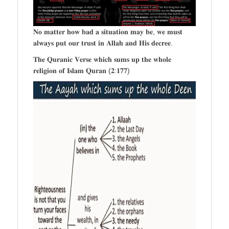
𝐍𝐨 𝐦𝐚𝐭𝐭𝐞𝐫 𝐡𝐨𝐰 𝐛𝐚𝐝 𝐚 𝐬𝐢𝐭𝐮𝐚𝐭𝐢𝐨𝐧 𝐦𝐚𝐲 𝐛𝐞, 𝐰𝐞 𝐦𝐮𝐬𝐭
𝐚𝐥𝐰𝐚𝐲𝐬 𝐩𝐮𝐭 𝐨𝐮𝐫 𝐭𝐫𝐮𝐬𝐭 𝐢𝐧 𝐀𝐥𝐥𝐚𝐡 𝐚𝐧𝐝 𝐇𝐢𝐬 𝐝𝐞𝐜𝐫𝐞𝐞.
𝐓𝐡𝐞 𝐐𝐮𝐫𝐚𝐧𝐢𝐜 𝐕𝐞𝐫𝐬𝐞 𝐰𝐡𝐢𝐜𝐡 𝐬𝐮𝐦𝐬 𝐮𝐩 𝐭𝐡𝐞 𝐰𝐡𝐨𝐥𝐞
𝐫𝐞𝐥𝐢𝐠𝐢𝐨𝐧 𝐨𝐟 𝐈𝐬𝐥𝐚𝐦 𝐐𝐮𝐫𝐚𝐧 (𝟐:𝟏𝟕𝟕)