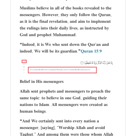
𝐌𝐮𝐬𝐥𝐢𝐦𝐬 𝐛𝐞𝐥𝐢𝐞𝐯𝐞 𝐢𝐧 𝐚𝐥𝐥 𝐨𝐟 𝐭𝐡𝐞 𝐛𝐨𝐨𝐤𝐬 𝐫𝐞𝐯𝐞𝐚𝐥𝐞𝐝 𝐭𝐨 𝐭𝐡𝐞
𝐦𝐞𝐬𝐬𝐞𝐧𝐠𝐞𝐫𝐬. 𝐇𝐨𝐰𝐞𝐯𝐞𝐫, 𝐭𝐡𝐞𝐲 𝐨𝐧𝐥𝐲 𝐟𝐨𝐥𝐥𝐨𝐰 𝐭𝐡𝐞 𝐐𝐮𝐫𝐚𝐧,
𝐚𝐬 𝐢𝐭 𝐢𝐬 𝐭𝐡𝐞 𝐟𝐢𝐧𝐚𝐥 𝐫𝐞𝐯𝐞𝐥𝐚𝐭𝐢𝐨𝐧, 𝐚𝐧𝐝 𝐚𝐢𝐦 𝐭𝐨 𝐢𝐦𝐩𝐥𝐞𝐦𝐞𝐧𝐭
𝐭𝐡𝐞 𝐫𝐮𝐥𝐢𝐧𝐠𝐬 𝐢𝐧𝐭𝐨 𝐭𝐡𝐞𝐢𝐫 𝐝𝐚𝐢𝐥𝐲 𝐥𝐢𝐯𝐞𝐬, 𝐚𝐬 𝐢𝐧𝐬𝐭𝐫𝐮𝐜𝐭𝐞𝐝 𝐛𝐲
𝐆𝐨𝐝 𝐚𝐧𝐝 𝐩𝐫𝐨𝐩𝐡𝐞𝐭 𝐌𝐮𝐡𝐚𝐦𝐦𝐚𝐝.
❝𝐈𝐧𝐝𝐞𝐞𝐝, 𝐢𝐭 𝐢𝐬 𝐖𝐞 𝐰𝐡𝐨 𝐬𝐞𝐧𝐭 𝐝𝐨𝐰𝐧 𝐭𝐡𝐞 𝐐𝐮𝐫’𝐚𝐧 𝐚𝐧𝐝
𝐢𝐧𝐝𝐞𝐞𝐝, 𝐖𝐞 𝐰𝐢𝐥𝐥 𝐛𝐞 𝐢𝐭𝐬 𝐠𝐮𝐚𝐫𝐝𝐢𝐚𝐧.❞
𝐐𝐮𝐫𝐚𝐧 𝟏𝟓:𝟗
𝐁𝐞𝐥𝐢𝐞𝐟 𝐢𝐧 𝐇𝐢𝐬 𝐦𝐞𝐬𝐬𝐞𝐧𝐠𝐞𝐫𝐬
𝐀𝐥𝐥𝐚𝐡 𝐬𝐞𝐧𝐭 𝐩𝐫𝐨𝐩𝐡𝐞𝐭𝐬 𝐚𝐧𝐝 𝐦𝐞𝐬𝐬𝐞𝐧𝐠𝐞𝐫𝐬 𝐭𝐨 𝐩𝐫𝐞𝐚𝐜𝐡 𝐭𝐡𝐞
𝐬𝐚𝐦𝐞 𝐭𝐨𝐩𝐢𝐜: 𝐭𝐨 𝐛𝐞𝐥𝐢𝐞𝐯𝐞 𝐢𝐧 𝐨𝐧𝐞 𝐆𝐨𝐝, 𝐠𝐮𝐢𝐝𝐢𝐧𝐠 𝐭𝐡𝐞𝐢𝐫
𝐧𝐚𝐭𝐢𝐨𝐧𝐬 𝐭𝐨 𝐈𝐬𝐥𝐚𝐦. 𝐀𝐥𝐥 𝐦𝐞𝐬𝐬𝐞𝐧𝐠𝐞𝐫𝐬 𝐰𝐞𝐫𝐞 𝐜𝐫𝐞𝐚𝐭𝐞𝐝 𝐚𝐬
𝐡𝐮𝐦𝐚𝐧 𝐛𝐞𝐢𝐧𝐠𝐬.
❝𝐀𝐧𝐝 𝐖𝐞 𝐜𝐞𝐫𝐭𝐚𝐢𝐧𝐥𝐲 𝐬𝐞𝐧𝐭 𝐢𝐧𝐭𝐨 𝐞𝐯𝐞𝐫𝐲 𝐧𝐚𝐭𝐢𝐨𝐧 𝐚
𝐦𝐞𝐬𝐬𝐞𝐧𝐠𝐞𝐫, [𝐬𝐚𝐲𝐢𝐧𝐠], “𝐖𝐨𝐫𝐬𝐡𝐢𝐩 𝐀𝐥𝐥𝐚𝐡 𝐚𝐧𝐝 𝐚𝐯𝐨𝐢𝐝
𝐓𝐚𝐠𝐡𝐮𝐭.” 𝐀𝐧𝐝 𝐚𝐦𝐨𝐧𝐠 𝐭𝐡𝐞𝐦 𝐰𝐞𝐫𝐞 𝐭𝐡𝐨𝐬𝐞 𝐰𝐡𝐨𝐦 𝐀𝐥𝐥𝐚𝐡