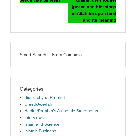
Jesus Was Sinless?
against the Prophet
(peace and blessings
of Allah be upon him)
and its meaning
Smart Search in Islam Compass
Categories
Biography of Prophet
Creed/Aqedah
Hadith/Prophet’s Authentic Statements
Interviews
Islam and Science
Islamic Business