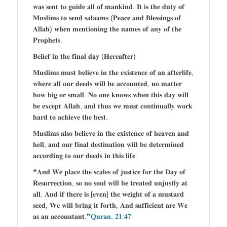
𝐰𝐚𝐬 𝐬𝐞𝐧𝐭 𝐭𝐨 𝐠𝐮𝐢𝐝𝐞 𝐚𝐥𝐥 𝐨𝐟 𝐦𝐚𝐧𝐤𝐢𝐧𝐝. 𝐈𝐭 𝐢𝐬 𝐭𝐡𝐞 𝐝𝐮𝐭𝐲 𝐨𝐟
𝐌𝐮𝐬𝐥𝐢𝐦𝐬 𝐭𝐨 𝐬𝐞𝐧𝐝 𝐬𝐚𝐥𝐚𝐚𝐦𝐬 (𝐏𝐞𝐚𝐜𝐞 𝐚𝐧𝐝 𝐁𝐥𝐞𝐬𝐬𝐢𝐧𝐠𝐬 𝐨𝐟
𝐀𝐥𝐥𝐚𝐡) 𝐰𝐡𝐞𝐧 𝐦𝐞𝐧𝐭𝐢𝐨𝐧𝐢𝐧𝐠 𝐭𝐡𝐞 𝐧𝐚𝐦𝐞𝐬 𝐨𝐟 𝐚𝐧𝐲 𝐨𝐟 𝐭𝐡𝐞
𝐏𝐫𝐨𝐩𝐡𝐞𝐭𝐬.
𝐁𝐞𝐥𝐢𝐞𝐟 𝐢𝐧 𝐭𝐡𝐞 𝐟𝐢𝐧𝐚𝐥 𝐝𝐚𝐲 (𝐇𝐞𝐫𝐞𝐚𝐟𝐭𝐞𝐫)
𝐌𝐮𝐬𝐥𝐢𝐦𝐬 𝐦𝐮𝐬𝐭 𝐛𝐞𝐥𝐢𝐞𝐯𝐞 𝐢𝐧 𝐭𝐡𝐞 𝐞𝐱𝐢𝐬𝐭𝐞𝐧𝐜𝐞 𝐨𝐟 𝐚𝐧 𝐚𝐟𝐭𝐞𝐫𝐥𝐢𝐟𝐞,
𝐰𝐡𝐞𝐫𝐞 𝐚𝐥𝐥 𝐨𝐮𝐫 𝐝𝐞𝐞𝐝𝐬 𝐰𝐢𝐥𝐥 𝐛𝐞 𝐚𝐜𝐜𝐨𝐮𝐧𝐭𝐞𝐝, 𝐧𝐨 𝐦𝐚𝐭𝐭𝐞𝐫
𝐡𝐨𝐰 𝐛𝐢𝐠 𝐨𝐫 𝐬𝐦𝐚𝐥𝐥. 𝐍𝐨 𝐨𝐧𝐞 𝐤𝐧𝐨𝐰𝐬 𝐰𝐡𝐞𝐧 𝐭𝐡𝐢𝐬 𝐝𝐚𝐲 𝐰𝐢𝐥𝐥
𝐛𝐞 𝐞𝐱𝐜𝐞𝐩𝐭 𝐀𝐥𝐥𝐚𝐡, 𝐚𝐧𝐝 𝐭𝐡𝐮𝐬 𝐰𝐞 𝐦𝐮𝐬𝐭 𝐜𝐨𝐧𝐭𝐢𝐧𝐮𝐚𝐥𝐥𝐲 𝐰𝐨𝐫𝐤
𝐡𝐚𝐫𝐝 𝐭𝐨 𝐚𝐜𝐡𝐢𝐞𝐯𝐞 𝐭𝐡𝐞 𝐛𝐞𝐬𝐭.
𝐌𝐮𝐬𝐥𝐢𝐦𝐬 𝐚𝐥𝐬𝐨 𝐛𝐞𝐥𝐢𝐞𝐯𝐞 𝐢𝐧 𝐭𝐡𝐞 𝐞𝐱𝐢𝐬𝐭𝐞𝐧𝐜𝐞 𝐨𝐟 𝐡𝐞𝐚𝐯𝐞𝐧 𝐚𝐧𝐝
𝐡𝐞𝐥𝐥, 𝐚𝐧𝐝 𝐨𝐮𝐫 𝐟𝐢𝐧𝐚𝐥 𝐝𝐞𝐬𝐭𝐢𝐧𝐚𝐭𝐢𝐨𝐧 𝐰𝐢𝐥𝐥 𝐛𝐞 𝐝𝐞𝐭𝐞𝐫𝐦𝐢𝐧𝐞𝐝
𝐚𝐜𝐜𝐨𝐫𝐝𝐢𝐧𝐠 𝐭𝐨 𝐨𝐮𝐫 𝐝𝐞𝐞𝐝𝐬 𝐢𝐧 𝐭𝐡𝐢𝐬 𝐥𝐢𝐟𝐞.
❝𝐀𝐧𝐝 𝐖𝐞 𝐩𝐥𝐚𝐜𝐞 𝐭𝐡𝐞 𝐬𝐜𝐚𝐥𝐞𝐬 𝐨𝐟 𝐣𝐮𝐬𝐭𝐢𝐜𝐞 𝐟𝐨𝐫 𝐭𝐡𝐞 𝐃𝐚𝐲 𝐨𝐟
𝐑𝐞𝐬𝐮𝐫𝐫𝐞𝐜𝐭𝐢𝐨𝐧, 𝐬𝐨 𝐧𝐨 𝐬𝐨𝐮𝐥 𝐰𝐢𝐥𝐥 𝐛𝐞 𝐭𝐫𝐞𝐚𝐭𝐞𝐝 𝐮𝐧𝐣𝐮𝐬𝐭𝐥𝐲 𝐚𝐭
𝐚𝐥𝐥. 𝐀𝐧𝐝 𝐢𝐟 𝐭𝐡𝐞𝐫𝐞 𝐢𝐬 [𝐞𝐯𝐞𝐧] 𝐭𝐡𝐞 𝐰𝐞𝐢𝐠𝐡𝐭 𝐨𝐟 𝐚 𝐦𝐮𝐬𝐭𝐚𝐫𝐝
𝐬𝐞𝐞𝐝, 𝐖𝐞 𝐰𝐢𝐥𝐥 𝐛𝐫𝐢𝐧𝐠 𝐢𝐭 𝐟𝐨𝐫𝐭𝐡, 𝐀𝐧𝐝 𝐬𝐮𝐟𝐟𝐢𝐜𝐢𝐞𝐧𝐭 𝐚𝐫𝐞 𝐖𝐞
𝐚𝐬 𝐚𝐧 𝐚𝐜𝐜𝐨𝐮𝐧𝐭𝐚𝐧𝐭.❞
𝐐𝐮𝐫𝐚𝐧, 𝟐𝟏:𝟒𝟕