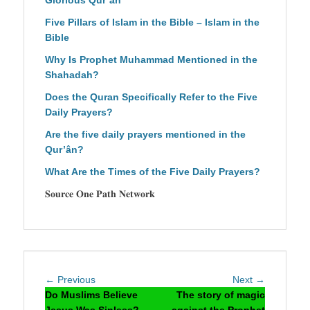
Glorious Qur’an
Five Pillars of Islam in the Bible – Islam in the
Bible
Why Is Prophet Muhammad Mentioned in the
Shahadah?
Does the Quran Specifically Refer to the Five
Daily Prayers?
Are the five daily prayers mentioned in the
Qur’ân?
What Are the Times of the Five Daily Prayers?
𝐒𝐨𝐮𝐫𝐜𝐞 𝐎𝐧𝐞 𝐏𝐚𝐭𝐡 𝐍𝐞𝐭𝐰𝐨𝐫𝐤
Post
Previous
Next
← Previous
Next →
navigation
post:
post:
Do Muslims Believe
The story of magic