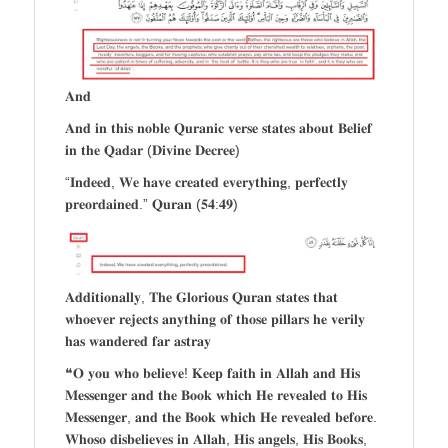
𝐀𝐧𝐝
𝐀𝐧𝐝 𝐢𝐧 𝐭𝐡𝐢𝐬 𝐧𝐨𝐛𝐥𝐞 𝐐𝐮𝐫𝐚𝐧𝐢𝐜 𝐯𝐞𝐫𝐬𝐞 𝐬𝐭𝐚𝐭𝐞𝐬 𝐚𝐛𝐨𝐮𝐭 𝐁𝐞𝐥𝐢𝐞𝐟
𝐢𝐧 𝐭𝐡𝐞 𝐐𝐚𝐝𝐚𝐫 (𝐃𝐢𝐯𝐢𝐧𝐞 𝐃𝐞𝐜𝐫𝐞𝐞)
“𝐈𝐧𝐝𝐞𝐞𝐝, 𝐖𝐞 𝐡𝐚𝐯𝐞 𝐜𝐫𝐞𝐚𝐭𝐞𝐝 𝐞𝐯𝐞𝐫𝐲𝐭𝐡𝐢𝐧𝐠, 𝐩𝐞𝐫𝐟𝐞𝐜𝐭𝐥𝐲
𝐩𝐫𝐞𝐨𝐫𝐝𝐚𝐢𝐧𝐞𝐝.” 𝐐𝐮𝐫𝐚𝐧 (𝟓𝟒:𝟒𝟗)
𝐀𝐝𝐝𝐢𝐭𝐢𝐨𝐧𝐚𝐥𝐥𝐲, 𝐓𝐡𝐞 𝐆𝐥𝐨𝐫𝐢𝐨𝐮𝐬 𝐐𝐮𝐫𝐚𝐧 𝐬𝐭𝐚𝐭𝐞𝐬 𝐭𝐡𝐚𝐭
𝐰𝐡𝐨𝐞𝐯𝐞𝐫 𝐫𝐞𝐣𝐞𝐜𝐭𝐬 𝐚𝐧𝐲𝐭𝐡𝐢𝐧𝐠 𝐨𝐟 𝐭𝐡𝐨𝐬𝐞 𝐩𝐢𝐥𝐥𝐚𝐫𝐬 𝐡𝐞 𝐯𝐞𝐫𝐢𝐥𝐲
𝐡𝐚𝐬 𝐰𝐚𝐧𝐝𝐞𝐫𝐞𝐝 𝐟𝐚𝐫 𝐚𝐬𝐭𝐫𝐚𝐲
❝𝐎 𝐲𝐨𝐮 𝐰𝐡𝐨 𝐛𝐞𝐥𝐢𝐞𝐯𝐞! 𝐊𝐞𝐞𝐩 𝐟𝐚𝐢𝐭𝐡 𝐢𝐧 𝐀𝐥𝐥𝐚𝐡 𝐚𝐧𝐝 𝐇𝐢𝐬
𝐌𝐞𝐬𝐬𝐞𝐧𝐠𝐞𝐫 𝐚𝐧𝐝 𝐭𝐡𝐞 𝐁𝐨𝐨𝐤 𝐰𝐡𝐢𝐜𝐡 𝐇𝐞 𝐫𝐞𝐯𝐞𝐚𝐥𝐞𝐝 𝐭𝐨 𝐇𝐢𝐬
𝐌𝐞𝐬𝐬𝐞𝐧𝐠𝐞𝐫, 𝐚𝐧𝐝 𝐭𝐡𝐞 𝐁𝐨𝐨𝐤 𝐰𝐡𝐢𝐜𝐡 𝐇𝐞 𝐫𝐞𝐯𝐞𝐚𝐥𝐞𝐝 𝐛𝐞𝐟𝐨𝐫𝐞.
𝐖𝐡𝐨𝐬𝐨 𝐝𝐢𝐬𝐛𝐞𝐥𝐢𝐞𝐯𝐞𝐬 𝐢𝐧 𝐀𝐥𝐥𝐚𝐡, 𝐇𝐢𝐬 𝐚𝐧𝐠𝐞𝐥𝐬, 𝐇𝐢𝐬 𝐁𝐨𝐨𝐤𝐬,