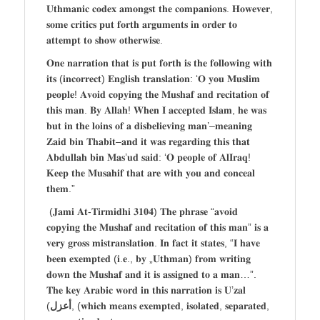
𝐔𝐭𝐡𝐦𝐚𝐧𝐢𝐜 𝐜𝐨𝐝𝐞𝐱 𝐚𝐦𝐨𝐧𝐠𝐬𝐭 𝐭𝐡𝐞 𝐜𝐨𝐦𝐩𝐚𝐧𝐢𝐨𝐧𝐬. 𝐇𝐨𝐰𝐞𝐯𝐞𝐫,
𝐬𝐨𝐦𝐞 𝐜𝐫𝐢𝐭𝐢𝐜𝐬 𝐩𝐮𝐭 𝐟𝐨𝐫𝐭𝐡 𝐚𝐫𝐠𝐮𝐦𝐞𝐧𝐭𝐬 𝐢𝐧 𝐨𝐫𝐝𝐞𝐫 𝐭𝐨
𝐚𝐭𝐭𝐞𝐦𝐩𝐭 𝐭𝐨 𝐬𝐡𝐨𝐰 𝐨𝐭𝐡𝐞𝐫𝐰𝐢𝐬𝐞.
𝐎𝐧𝐞 𝐧𝐚𝐫𝐫𝐚𝐭𝐢𝐨𝐧 𝐭𝐡𝐚𝐭 𝐢𝐬 𝐩𝐮𝐭 𝐟𝐨𝐫𝐭𝐡 𝐢𝐬 𝐭𝐡𝐞 𝐟𝐨𝐥𝐥𝐨𝐰𝐢𝐧𝐠 𝐰𝐢𝐭𝐡
𝐢𝐭𝐬 (𝐢𝐧𝐜𝐨𝐫𝐫𝐞𝐜𝐭) 𝐄𝐧𝐠𝐥𝐢𝐬𝐡 𝐭𝐫𝐚𝐧𝐬𝐥𝐚𝐭𝐢𝐨𝐧: ‘𝐎 𝐲𝐨𝐮 𝐌𝐮𝐬𝐥𝐢𝐦
𝐩𝐞𝐨𝐩𝐥𝐞! 𝐀𝐯𝐨𝐢𝐝 𝐜𝐨𝐩𝐲𝐢𝐧𝐠 𝐭𝐡𝐞 𝐌𝐮𝐬𝐡𝐚𝐟 𝐚𝐧𝐝 𝐫𝐞𝐜𝐢𝐭𝐚𝐭𝐢𝐨𝐧 𝐨𝐟
𝐭𝐡𝐢𝐬 𝐦𝐚𝐧. 𝐁𝐲 𝐀𝐥𝐥𝐚𝐡! 𝐖𝐡𝐞𝐧 𝐈 𝐚𝐜𝐜𝐞𝐩𝐭𝐞𝐝 𝐈𝐬𝐥𝐚𝐦, 𝐡𝐞 𝐰𝐚𝐬
𝐛𝐮𝐭 𝐢𝐧 𝐭𝐡𝐞 𝐥𝐨𝐢𝐧𝐬 𝐨𝐟 𝐚 𝐝𝐢𝐬𝐛𝐞𝐥𝐢𝐞𝐯𝐢𝐧𝐠 𝐦𝐚𝐧’–𝐦𝐞𝐚𝐧𝐢𝐧𝐠
𝐙𝐚𝐢𝐝 𝐛𝐢𝐧 𝐓𝐡𝐚𝐛𝐢𝐭–𝐚𝐧𝐝 𝐢𝐭 𝐰𝐚𝐬 𝐫𝐞𝐠𝐚𝐫𝐝𝐢𝐧𝐠 𝐭𝐡𝐢𝐬 𝐭𝐡𝐚𝐭
𝐀𝐛𝐝𝐮𝐥𝐥𝐚𝐡 𝐛𝐢𝐧 𝐌𝐚𝐬’𝐮𝐝 𝐬𝐚𝐢𝐝: ‘𝐎 𝐩𝐞𝐨𝐩𝐥𝐞 𝐨𝐟 𝐀𝐥𝐈𝐫𝐚𝐪!
𝐊𝐞𝐞𝐩 𝐭𝐡𝐞 𝐌𝐮𝐬𝐚𝐡𝐢𝐟 𝐭𝐡𝐚𝐭 𝐚𝐫𝐞 𝐰𝐢𝐭𝐡 𝐲𝐨𝐮 𝐚𝐧𝐝 𝐜𝐨𝐧𝐜𝐞𝐚𝐥
𝐭𝐡𝐞𝐦.”
(𝐉𝐚𝐦𝐢 𝐀𝐭-𝐓𝐢𝐫𝐦𝐢𝐝𝐡𝐢 𝟑𝟏𝟎𝟒) 𝐓𝐡𝐞 𝐩𝐡𝐫𝐚𝐬𝐞 “𝐚𝐯𝐨𝐢𝐝
𝐜𝐨𝐩𝐲𝐢𝐧𝐠 𝐭𝐡𝐞 𝐌𝐮𝐬𝐡𝐚𝐟 𝐚𝐧𝐝 𝐫𝐞𝐜𝐢𝐭𝐚𝐭𝐢𝐨𝐧 𝐨𝐟 𝐭𝐡𝐢𝐬 𝐦𝐚𝐧” 𝐢𝐬 𝐚
𝐯𝐞𝐫𝐲 𝐠𝐫𝐨𝐬𝐬 𝐦𝐢𝐬𝐭𝐫𝐚𝐧𝐬𝐥𝐚𝐭𝐢𝐨𝐧. 𝐈𝐧 𝐟𝐚𝐜𝐭 𝐢𝐭 𝐬𝐭𝐚𝐭𝐞𝐬, “𝐈 𝐡𝐚𝐯𝐞
𝐛𝐞𝐞𝐧 𝐞𝐱𝐞𝐦𝐩𝐭𝐞𝐝 (𝐢.𝐞., 𝐛𝐲 „𝐔𝐭𝐡𝐦𝐚𝐧) 𝐟𝐫𝐨𝐦 𝐰𝐫𝐢𝐭𝐢𝐧𝐠
𝐝𝐨𝐰𝐧 𝐭𝐡𝐞 𝐌𝐮𝐬𝐡𝐚𝐟 𝐚𝐧𝐝 𝐢𝐭 𝐢𝐬 𝐚𝐬𝐬𝐢𝐠𝐧𝐞𝐝 𝐭𝐨 𝐚 𝐦𝐚𝐧…”.
𝐓𝐡𝐞 𝐤𝐞𝐲 𝐀𝐫𝐚𝐛𝐢𝐜 𝐰𝐨𝐫𝐝 𝐢𝐧 𝐭𝐡𝐢𝐬 𝐧𝐚𝐫𝐫𝐚𝐭𝐢𝐨𝐧 𝐢𝐬 𝐔’𝐳𝐚𝐥
(
أعزل
, (𝐰𝐡𝐢𝐜𝐡 𝐦𝐞𝐚𝐧𝐬 𝐞𝐱𝐞𝐦𝐩𝐭𝐞𝐝, 𝐢𝐬𝐨𝐥𝐚𝐭𝐞𝐝, 𝐬𝐞𝐩𝐚𝐫𝐚𝐭𝐞𝐝,