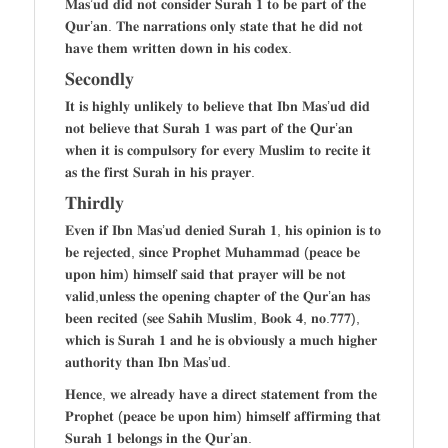
𝐌𝐚𝐬’𝐮𝐝 𝐝𝐢𝐝 𝐧𝐨𝐭 𝐜𝐨𝐧𝐬𝐢𝐝𝐞𝐫 𝐒𝐮𝐫𝐚𝐡 𝟏 𝐭𝐨 𝐛𝐞 𝐩𝐚𝐫𝐭 𝐨𝐟 𝐭𝐡𝐞
𝐐𝐮𝐫’𝐚𝐧. 𝐓𝐡𝐞 𝐧𝐚𝐫𝐫𝐚𝐭𝐢𝐨𝐧𝐬 𝐨𝐧𝐥𝐲 𝐬𝐭𝐚𝐭𝐞 𝐭𝐡𝐚𝐭 𝐡𝐞 𝐝𝐢𝐝 𝐧𝐨𝐭
𝐡𝐚𝐯𝐞 𝐭𝐡𝐞𝐦 𝐰𝐫𝐢𝐭𝐭𝐞𝐧 𝐝𝐨𝐰𝐧 𝐢𝐧 𝐡𝐢𝐬 𝐜𝐨𝐝𝐞𝐱.
𝐒𝐞𝐜𝐨𝐧𝐝𝐥𝐲
𝐈𝐭 𝐢𝐬 𝐡𝐢𝐠𝐡𝐥𝐲 𝐮𝐧𝐥𝐢𝐤𝐞𝐥𝐲 𝐭𝐨 𝐛𝐞𝐥𝐢𝐞𝐯𝐞 𝐭𝐡𝐚𝐭 𝐈𝐛𝐧 𝐌𝐚𝐬’𝐮𝐝 𝐝𝐢𝐝
𝐧𝐨𝐭 𝐛𝐞𝐥𝐢𝐞𝐯𝐞 𝐭𝐡𝐚𝐭 𝐒𝐮𝐫𝐚𝐡 𝟏 𝐰𝐚𝐬 𝐩𝐚𝐫𝐭 𝐨𝐟 𝐭𝐡𝐞 𝐐𝐮𝐫’𝐚𝐧
𝐰𝐡𝐞𝐧 𝐢𝐭 𝐢𝐬 𝐜𝐨𝐦𝐩𝐮𝐥𝐬𝐨𝐫𝐲 𝐟𝐨𝐫 𝐞𝐯𝐞𝐫𝐲 𝐌𝐮𝐬𝐥𝐢𝐦 𝐭𝐨 𝐫𝐞𝐜𝐢𝐭𝐞 𝐢𝐭
𝐚𝐬 𝐭𝐡𝐞 𝐟𝐢𝐫𝐬𝐭 𝐒𝐮𝐫𝐚𝐡 𝐢𝐧 𝐡𝐢𝐬 𝐩𝐫𝐚𝐲𝐞𝐫.
𝐓𝐡𝐢𝐫𝐝𝐥𝐲
𝐄𝐯𝐞𝐧 𝐢𝐟 𝐈𝐛𝐧 𝐌𝐚𝐬’𝐮𝐝 𝐝𝐞𝐧𝐢𝐞𝐝 𝐒𝐮𝐫𝐚𝐡 𝟏, 𝐡𝐢𝐬 𝐨𝐩𝐢𝐧𝐢𝐨𝐧 𝐢𝐬 𝐭𝐨
𝐛𝐞 𝐫𝐞𝐣𝐞𝐜𝐭𝐞𝐝, 𝐬𝐢𝐧𝐜𝐞 𝐏𝐫𝐨𝐩𝐡𝐞𝐭 𝐌𝐮𝐡𝐚𝐦𝐦𝐚𝐝 (𝐩𝐞𝐚𝐜𝐞 𝐛𝐞
𝐮𝐩𝐨𝐧 𝐡𝐢𝐦) 𝐡𝐢𝐦𝐬𝐞𝐥𝐟 𝐬𝐚𝐢𝐝 𝐭𝐡𝐚𝐭 𝐩𝐫𝐚𝐲𝐞𝐫 𝐰𝐢𝐥𝐥 𝐛𝐞 𝐧𝐨𝐭
𝐯𝐚𝐥𝐢𝐝,𝐮𝐧𝐥𝐞𝐬𝐬 𝐭𝐡𝐞 𝐨𝐩𝐞𝐧𝐢𝐧𝐠 𝐜𝐡𝐚𝐩𝐭𝐞𝐫 𝐨𝐟 𝐭𝐡𝐞 𝐐𝐮𝐫’𝐚𝐧 𝐡𝐚𝐬
𝐛𝐞𝐞𝐧 𝐫𝐞𝐜𝐢𝐭𝐞𝐝 (𝐬𝐞𝐞 𝐒𝐚𝐡𝐢𝐡 𝐌𝐮𝐬𝐥𝐢𝐦, 𝐁𝐨𝐨𝐤 𝟒, 𝐧𝐨.𝟕𝟕𝟕),
𝐰𝐡𝐢𝐜𝐡 𝐢𝐬 𝐒𝐮𝐫𝐚𝐡 𝟏 𝐚𝐧𝐝 𝐡𝐞 𝐢𝐬 𝐨𝐛𝐯𝐢𝐨𝐮𝐬𝐥𝐲 𝐚 𝐦𝐮𝐜𝐡 𝐡𝐢𝐠𝐡𝐞𝐫
𝐚𝐮𝐭𝐡𝐨𝐫𝐢𝐭𝐲 𝐭𝐡𝐚𝐧 𝐈𝐛𝐧 𝐌𝐚𝐬’𝐮𝐝.
𝐇𝐞𝐧𝐜𝐞, 𝐰𝐞 𝐚𝐥𝐫𝐞𝐚𝐝𝐲 𝐡𝐚𝐯𝐞 𝐚 𝐝𝐢𝐫𝐞𝐜𝐭 𝐬𝐭𝐚𝐭𝐞𝐦𝐞𝐧𝐭 𝐟𝐫𝐨𝐦 𝐭𝐡𝐞
𝐏𝐫𝐨𝐩𝐡𝐞𝐭 (𝐩𝐞𝐚𝐜𝐞 𝐛𝐞 𝐮𝐩𝐨𝐧 𝐡𝐢𝐦) 𝐡𝐢𝐦𝐬𝐞𝐥𝐟 𝐚𝐟𝐟𝐢𝐫𝐦𝐢𝐧𝐠 𝐭𝐡𝐚𝐭
𝐒𝐮𝐫𝐚𝐡 𝟏 𝐛𝐞𝐥𝐨𝐧𝐠𝐬 𝐢𝐧 𝐭𝐡𝐞 𝐐𝐮𝐫’𝐚𝐧.