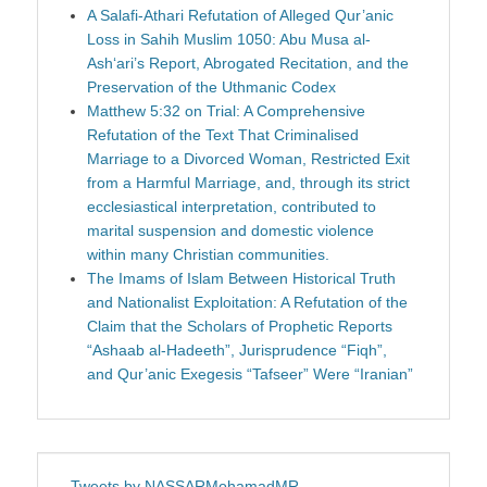
A Salafi-Athari Refutation of Alleged Qur’anic
Loss in Sahih Muslim 1050: Abu Musa al-
Ash‘ari’s Report, Abrogated Recitation, and the
Preservation of the Uthmanic Codex
Matthew 5:32 on Trial: A Comprehensive
Refutation of the Text That Criminalised
Marriage to a Divorced Woman, Restricted Exit
from a Harmful Marriage, and, through its strict
ecclesiastical interpretation, contributed to
marital suspension and domestic violence
within many Christian communities.
The Imams of Islam Between Historical Truth
and Nationalist Exploitation: A Refutation of the
Claim that the Scholars of Prophetic Reports
“Ashaab al-Hadeeth”, Jurisprudence “Fiqh”,
and Qur’anic Exegesis “Tafseer” Were “Iranian”
Tweets by NASSARMohamadMR