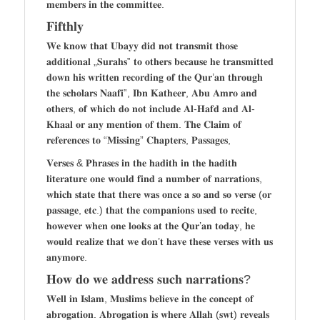
𝐦𝐞𝐦𝐛𝐞𝐫𝐬 𝐢𝐧 𝐭𝐡𝐞 𝐜𝐨𝐦𝐦𝐢𝐭𝐭𝐞𝐞.
𝐅𝐢𝐟𝐭𝐡𝐥𝐲
𝐖𝐞 𝐤𝐧𝐨𝐰 𝐭𝐡𝐚𝐭 𝐔𝐛𝐚𝐲𝐲 𝐝𝐢𝐝 𝐧𝐨𝐭 𝐭𝐫𝐚𝐧𝐬𝐦𝐢𝐭 𝐭𝐡𝐨𝐬𝐞
𝐚𝐝𝐝𝐢𝐭𝐢𝐨𝐧𝐚𝐥 „𝐒𝐮𝐫𝐚𝐡𝐬‟ 𝐭𝐨 𝐨𝐭𝐡𝐞𝐫𝐬 𝐛𝐞𝐜𝐚𝐮𝐬𝐞 𝐡𝐞 𝐭𝐫𝐚𝐧𝐬𝐦𝐢𝐭𝐭𝐞𝐝
𝐝𝐨𝐰𝐧 𝐡𝐢𝐬 𝐰𝐫𝐢𝐭𝐭𝐞𝐧 𝐫𝐞𝐜𝐨𝐫𝐝𝐢𝐧𝐠 𝐨𝐟 𝐭𝐡𝐞 𝐐𝐮𝐫’𝐚𝐧 𝐭𝐡𝐫𝐨𝐮𝐠𝐡
𝐭𝐡𝐞 𝐬𝐜𝐡𝐨𝐥𝐚𝐫𝐬 𝐍𝐚𝐚𝐟𝐢‟, 𝐈𝐛𝐧 𝐊𝐚𝐭𝐡𝐞𝐞𝐫, 𝐀𝐛𝐮 𝐀𝐦𝐫𝐨 𝐚𝐧𝐝
𝐨𝐭𝐡𝐞𝐫𝐬, 𝐨𝐟 𝐰𝐡𝐢𝐜𝐡 𝐝𝐨 𝐧𝐨𝐭 𝐢𝐧𝐜𝐥𝐮𝐝𝐞 𝐀𝐥-𝐇𝐚𝐟𝐝 𝐚𝐧𝐝 𝐀𝐥-
𝐊𝐡𝐚𝐚𝐥 𝐨𝐫 𝐚𝐧𝐲 𝐦𝐞𝐧𝐭𝐢𝐨𝐧 𝐨𝐟 𝐭𝐡𝐞𝐦. 𝐓𝐡𝐞 𝐂𝐥𝐚𝐢𝐦 𝐨𝐟
𝐫𝐞𝐟𝐞𝐫𝐞𝐧𝐜𝐞𝐬 𝐭𝐨 “𝐌𝐢𝐬𝐬𝐢𝐧𝐠” 𝐂𝐡𝐚𝐩𝐭𝐞𝐫𝐬, 𝐏𝐚𝐬𝐬𝐚𝐠𝐞𝐬,
𝐕𝐞𝐫𝐬𝐞𝐬 & 𝐏𝐡𝐫𝐚𝐬𝐞𝐬 𝐢𝐧 𝐭𝐡𝐞 𝐡𝐚𝐝𝐢𝐭𝐡 𝐢𝐧 𝐭𝐡𝐞 𝐡𝐚𝐝𝐢𝐭𝐡
𝐥𝐢𝐭𝐞𝐫𝐚𝐭𝐮𝐫𝐞 𝐨𝐧𝐞 𝐰𝐨𝐮𝐥𝐝 𝐟𝐢𝐧𝐝 𝐚 𝐧𝐮𝐦𝐛𝐞𝐫 𝐨𝐟 𝐧𝐚𝐫𝐫𝐚𝐭𝐢𝐨𝐧𝐬,
𝐰𝐡𝐢𝐜𝐡 𝐬𝐭𝐚𝐭𝐞 𝐭𝐡𝐚𝐭 𝐭𝐡𝐞𝐫𝐞 𝐰𝐚𝐬 𝐨𝐧𝐜𝐞 𝐚 𝐬𝐨 𝐚𝐧𝐝 𝐬𝐨 𝐯𝐞𝐫𝐬𝐞 (𝐨𝐫
𝐩𝐚𝐬𝐬𝐚𝐠𝐞, 𝐞𝐭𝐜.) 𝐭𝐡𝐚𝐭 𝐭𝐡𝐞 𝐜𝐨𝐦𝐩𝐚𝐧𝐢𝐨𝐧𝐬 𝐮𝐬𝐞𝐝 𝐭𝐨 𝐫𝐞𝐜𝐢𝐭𝐞,
𝐡𝐨𝐰𝐞𝐯𝐞𝐫 𝐰𝐡𝐞𝐧 𝐨𝐧𝐞 𝐥𝐨𝐨𝐤𝐬 𝐚𝐭 𝐭𝐡𝐞 𝐐𝐮𝐫’𝐚𝐧 𝐭𝐨𝐝𝐚𝐲, 𝐡𝐞
𝐰𝐨𝐮𝐥𝐝 𝐫𝐞𝐚𝐥𝐢𝐳𝐞 𝐭𝐡𝐚𝐭 𝐰𝐞 𝐝𝐨𝐧’𝐭 𝐡𝐚𝐯𝐞 𝐭𝐡𝐞𝐬𝐞 𝐯𝐞𝐫𝐬𝐞𝐬 𝐰𝐢𝐭𝐡 𝐮𝐬
𝐚𝐧𝐲𝐦𝐨𝐫𝐞.
𝐇𝐨𝐰 𝐝𝐨 𝐰𝐞 𝐚𝐝𝐝𝐫𝐞𝐬𝐬 𝐬𝐮𝐜𝐡 𝐧𝐚𝐫𝐫𝐚𝐭𝐢𝐨𝐧𝐬?
𝐖𝐞𝐥𝐥 𝐢𝐧 𝐈𝐬𝐥𝐚𝐦, 𝐌𝐮𝐬𝐥𝐢𝐦𝐬 𝐛𝐞𝐥𝐢𝐞𝐯𝐞 𝐢𝐧 𝐭𝐡𝐞 𝐜𝐨𝐧𝐜𝐞𝐩𝐭 𝐨𝐟
𝐚𝐛𝐫𝐨𝐠𝐚𝐭𝐢𝐨𝐧. 𝐀𝐛𝐫𝐨𝐠𝐚𝐭𝐢𝐨𝐧 𝐢𝐬 𝐰𝐡𝐞𝐫𝐞 𝐀𝐥𝐥𝐚𝐡 (𝐬𝐰𝐭) 𝐫𝐞𝐯𝐞𝐚𝐥𝐬