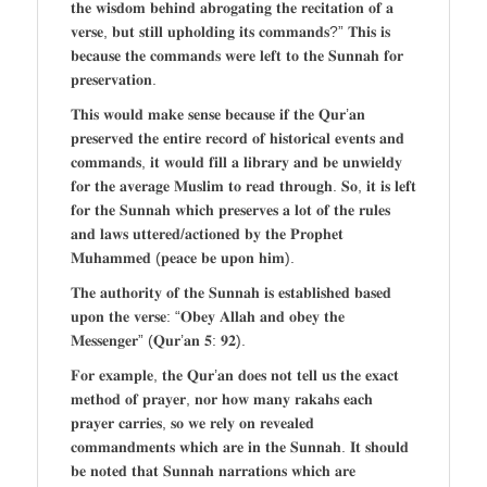
𝐭𝐡𝐞 𝐰𝐢𝐬𝐝𝐨𝐦 𝐛𝐞𝐡𝐢𝐧𝐝 𝐚𝐛𝐫𝐨𝐠𝐚𝐭𝐢𝐧𝐠 𝐭𝐡𝐞 𝐫𝐞𝐜𝐢𝐭𝐚𝐭𝐢𝐨𝐧 𝐨𝐟 𝐚
𝐯𝐞𝐫𝐬𝐞, 𝐛𝐮𝐭 𝐬𝐭𝐢𝐥𝐥 𝐮𝐩𝐡𝐨𝐥𝐝𝐢𝐧𝐠 𝐢𝐭𝐬 𝐜𝐨𝐦𝐦𝐚𝐧𝐝𝐬?” 𝐓𝐡𝐢𝐬 𝐢𝐬
𝐛𝐞𝐜𝐚𝐮𝐬𝐞 𝐭𝐡𝐞 𝐜𝐨𝐦𝐦𝐚𝐧𝐝𝐬 𝐰𝐞𝐫𝐞 𝐥𝐞𝐟𝐭 𝐭𝐨 𝐭𝐡𝐞 𝐒𝐮𝐧𝐧𝐚𝐡 𝐟𝐨𝐫
𝐩𝐫𝐞𝐬𝐞𝐫𝐯𝐚𝐭𝐢𝐨𝐧.
𝐓𝐡𝐢𝐬 𝐰𝐨𝐮𝐥𝐝 𝐦𝐚𝐤𝐞 𝐬𝐞𝐧𝐬𝐞 𝐛𝐞𝐜𝐚𝐮𝐬𝐞 𝐢𝐟 𝐭𝐡𝐞 𝐐𝐮𝐫’𝐚𝐧
𝐩𝐫𝐞𝐬𝐞𝐫𝐯𝐞𝐝 𝐭𝐡𝐞 𝐞𝐧𝐭𝐢𝐫𝐞 𝐫𝐞𝐜𝐨𝐫𝐝 𝐨𝐟 𝐡𝐢𝐬𝐭𝐨𝐫𝐢𝐜𝐚𝐥 𝐞𝐯𝐞𝐧𝐭𝐬 𝐚𝐧𝐝
𝐜𝐨𝐦𝐦𝐚𝐧𝐝𝐬, 𝐢𝐭 𝐰𝐨𝐮𝐥𝐝 𝐟𝐢𝐥𝐥 𝐚 𝐥𝐢𝐛𝐫𝐚𝐫𝐲 𝐚𝐧𝐝 𝐛𝐞 𝐮𝐧𝐰𝐢𝐞𝐥𝐝𝐲
𝐟𝐨𝐫 𝐭𝐡𝐞 𝐚𝐯𝐞𝐫𝐚𝐠𝐞 𝐌𝐮𝐬𝐥𝐢𝐦 𝐭𝐨 𝐫𝐞𝐚𝐝 𝐭𝐡𝐫𝐨𝐮𝐠𝐡. 𝐒𝐨, 𝐢𝐭 𝐢𝐬 𝐥𝐞𝐟𝐭
𝐟𝐨𝐫 𝐭𝐡𝐞 𝐒𝐮𝐧𝐧𝐚𝐡 𝐰𝐡𝐢𝐜𝐡 𝐩𝐫𝐞𝐬𝐞𝐫𝐯𝐞𝐬 𝐚 𝐥𝐨𝐭 𝐨𝐟 𝐭𝐡𝐞 𝐫𝐮𝐥𝐞𝐬
𝐚𝐧𝐝 𝐥𝐚𝐰𝐬 𝐮𝐭𝐭𝐞𝐫𝐞𝐝/𝐚𝐜𝐭𝐢𝐨𝐧𝐞𝐝 𝐛𝐲 𝐭𝐡𝐞 𝐏𝐫𝐨𝐩𝐡𝐞𝐭
𝐌𝐮𝐡𝐚𝐦𝐦𝐞𝐝 (𝐩𝐞𝐚𝐜𝐞 𝐛𝐞 𝐮𝐩𝐨𝐧 𝐡𝐢𝐦).
𝐓𝐡𝐞 𝐚𝐮𝐭𝐡𝐨𝐫𝐢𝐭𝐲 𝐨𝐟 𝐭𝐡𝐞 𝐒𝐮𝐧𝐧𝐚𝐡 𝐢𝐬 𝐞𝐬𝐭𝐚𝐛𝐥𝐢𝐬𝐡𝐞𝐝 𝐛𝐚𝐬𝐞𝐝
𝐮𝐩𝐨𝐧 𝐭𝐡𝐞 𝐯𝐞𝐫𝐬𝐞: “𝐎𝐛𝐞𝐲 𝐀𝐥𝐥𝐚𝐡 𝐚𝐧𝐝 𝐨𝐛𝐞𝐲 𝐭𝐡𝐞
𝐌𝐞𝐬𝐬𝐞𝐧𝐠𝐞𝐫” (𝐐𝐮𝐫’𝐚𝐧 𝟓: 𝟗𝟐).
𝐅𝐨𝐫 𝐞𝐱𝐚𝐦𝐩𝐥𝐞, 𝐭𝐡𝐞 𝐐𝐮𝐫’𝐚𝐧 𝐝𝐨𝐞𝐬 𝐧𝐨𝐭 𝐭𝐞𝐥𝐥 𝐮𝐬 𝐭𝐡𝐞 𝐞𝐱𝐚𝐜𝐭
𝐦𝐞𝐭𝐡𝐨𝐝 𝐨𝐟 𝐩𝐫𝐚𝐲𝐞𝐫, 𝐧𝐨𝐫 𝐡𝐨𝐰 𝐦𝐚𝐧𝐲 𝐫𝐚𝐤𝐚𝐡𝐬 𝐞𝐚𝐜𝐡
𝐩𝐫𝐚𝐲𝐞𝐫 𝐜𝐚𝐫𝐫𝐢𝐞𝐬, 𝐬𝐨 𝐰𝐞 𝐫𝐞𝐥𝐲 𝐨𝐧 𝐫𝐞𝐯𝐞𝐚𝐥𝐞𝐝
𝐜𝐨𝐦𝐦𝐚𝐧𝐝𝐦𝐞𝐧𝐭𝐬 𝐰𝐡𝐢𝐜𝐡 𝐚𝐫𝐞 𝐢𝐧 𝐭𝐡𝐞 𝐒𝐮𝐧𝐧𝐚𝐡. 𝐈𝐭 𝐬𝐡𝐨𝐮𝐥𝐝
𝐛𝐞 𝐧𝐨𝐭𝐞𝐝 𝐭𝐡𝐚𝐭 𝐒𝐮𝐧𝐧𝐚𝐡 𝐧𝐚𝐫𝐫𝐚𝐭𝐢𝐨𝐧𝐬 𝐰𝐡𝐢𝐜𝐡 𝐚𝐫𝐞