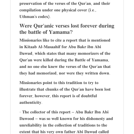
𝐩𝐫𝐞𝐬𝐞𝐫𝐯𝐚𝐭𝐢𝐨𝐧 𝐨𝐟 𝐭𝐡𝐞 𝐯𝐞𝐫𝐬𝐞𝐬 𝐨𝐟 𝐭𝐡𝐞 𝐐𝐮𝐫’𝐚𝐧, 𝐚𝐧𝐝 𝐭𝐡𝐞𝐢𝐫
𝐜𝐨𝐦𝐩𝐢𝐥𝐚𝐭𝐢𝐨𝐧 𝐮𝐧𝐝𝐞𝐫 𝐨𝐧𝐞 𝐩𝐡𝐲𝐬𝐢𝐜𝐚𝐥 𝐜𝐨𝐯𝐞𝐫 (𝐢.𝐞.,
𝐔𝐭𝐡𝐦𝐚𝐧’𝐬 𝐜𝐨𝐝𝐞𝐱).
𝐖𝐞𝐫𝐞 𝐐𝐮𝐫’𝐚𝐧𝐢𝐜 𝐯𝐞𝐫𝐬𝐞𝐬 𝐥𝐨𝐬𝐭 𝐟𝐨𝐫𝐞𝐯𝐞𝐫 𝐝𝐮𝐫𝐢𝐧𝐠
𝐭𝐡𝐞 𝐛𝐚𝐭𝐭𝐥𝐞 𝐨𝐟 𝐘𝐚𝐦𝐚𝐦𝐚?
𝐌𝐢𝐬𝐬𝐢𝐨𝐧𝐚𝐫𝐢𝐞𝐬 𝐥𝐢𝐤𝐞 𝐭𝐨 𝐜𝐢𝐭𝐞 𝐚 𝐫𝐞𝐩𝐨𝐫𝐭 𝐭𝐡𝐚𝐭 𝐢𝐬 𝐦𝐞𝐧𝐭𝐢𝐨𝐧𝐞𝐝
𝐢𝐧 𝐊𝐢𝐭𝐚𝐚𝐛 𝐀𝐥-𝐌𝐚𝐬𝐚𝐚𝐡𝐢𝐟 𝐟𝐨𝐫 𝐀𝐛𝐮 𝐁𝐚𝐤𝐫 𝐢𝐛𝐧 𝐀𝐛𝐢
𝐃𝐚𝐰𝐮𝐝, 𝐰𝐡𝐢𝐜𝐡 𝐬𝐭𝐚𝐭𝐞𝐬 𝐭𝐡𝐚𝐭 𝐦𝐚𝐧𝐲 𝐦𝐞𝐦𝐨𝐫𝐢𝐳𝐞𝐫𝐬 𝐨𝐟 𝐭𝐡𝐞
𝐐𝐮𝐫’𝐚𝐧 𝐰𝐞𝐫𝐞 𝐤𝐢𝐥𝐥𝐞𝐝 𝐝𝐮𝐫𝐢𝐧𝐠 𝐭𝐡𝐞 𝐁𝐚𝐭𝐭𝐥𝐞 𝐨𝐟 𝐘𝐚𝐦𝐚𝐦𝐚,
𝐚𝐧𝐝 𝐧𝐨 𝐨𝐧𝐞 𝐞𝐥𝐬𝐞 𝐤𝐧𝐞𝐰 𝐭𝐡𝐞 𝐯𝐞𝐫𝐬𝐞𝐬 𝐨𝐟 𝐭𝐡𝐞 𝐐𝐮𝐫’𝐚𝐧 𝐭𝐡𝐚𝐭
𝐭𝐡𝐞𝐲 𝐡𝐚𝐝 𝐦𝐞𝐦𝐨𝐫𝐢𝐳𝐞𝐝, 𝐧𝐨𝐫 𝐰𝐞𝐫𝐞 𝐭𝐡𝐞𝐲 𝐰𝐫𝐢𝐭𝐭𝐞𝐧 𝐝𝐨𝐰𝐧.
𝐌𝐢𝐬𝐬𝐢𝐨𝐧𝐚𝐫𝐢𝐞𝐬 𝐩𝐨𝐢𝐧𝐭 𝐭𝐨 𝐭𝐡𝐢𝐬 𝐭𝐫𝐚𝐝𝐢𝐭𝐢𝐨𝐧 𝐭𝐨 𝐭𝐫𝐲 𝐭𝐨
𝐢𝐥𝐥𝐮𝐬𝐭𝐫𝐚𝐭𝐞 𝐭𝐡𝐚𝐭 𝐜𝐡𝐮𝐧𝐤𝐬 𝐨𝐟 𝐭𝐡𝐞 𝐐𝐮𝐫’𝐚𝐧 𝐡𝐚𝐯𝐞 𝐛𝐞𝐞𝐧 𝐥𝐨𝐬𝐭
𝐟𝐨𝐫𝐞𝐯𝐞𝐫, 𝐡𝐨𝐰𝐞𝐯𝐞𝐫, 𝐭𝐡𝐢𝐬 𝐫𝐞𝐩𝐨𝐫𝐭 𝐢𝐬 𝐨𝐟 𝐝𝐨𝐮𝐛𝐭𝐟𝐮𝐥
𝐚𝐮𝐭𝐡𝐞𝐧𝐭𝐢𝐜𝐢𝐭𝐲.
· 𝐓𝐡𝐞 𝐜𝐨𝐥𝐥𝐞𝐜𝐭𝐨𝐫 𝐨𝐟 𝐭𝐡𝐢𝐬 𝐫𝐞𝐩𝐨𝐫𝐭 – 𝐀𝐛𝐮 𝐁𝐚𝐤𝐫 𝐈𝐛𝐧 𝐀𝐛𝐢
𝐃𝐚𝐰𝐨𝐨𝐝 – 𝐰𝐚𝐬 𝐬𝐨 𝐰𝐞𝐥𝐥 𝐤𝐧𝐨𝐰𝐧 𝐟𝐨𝐫 𝐡𝐢𝐬 𝐝𝐢𝐬𝐡𝐨𝐧𝐞𝐬𝐭𝐲 𝐚𝐧𝐝
𝐮𝐧𝐫𝐞𝐥𝐢𝐚𝐛𝐢𝐥𝐢𝐭𝐲 𝐢𝐧 𝐭𝐡𝐞 𝐜𝐨𝐥𝐥𝐞𝐜𝐭𝐢𝐨𝐧 𝐨𝐟 𝐭𝐫𝐚𝐝𝐢𝐭𝐢𝐨𝐧𝐬 𝐭𝐨 𝐭𝐡𝐞
𝐞𝐱𝐭𝐞𝐧𝐭 𝐭𝐡𝐚𝐭 𝐡𝐢𝐬 𝐯𝐞𝐫𝐲 𝐨𝐰𝐧 𝐟𝐚𝐭𝐡𝐞𝐫 𝐀𝐛𝐢 𝐃𝐚𝐰𝐮𝐝 𝐜𝐚𝐥𝐥𝐞𝐝