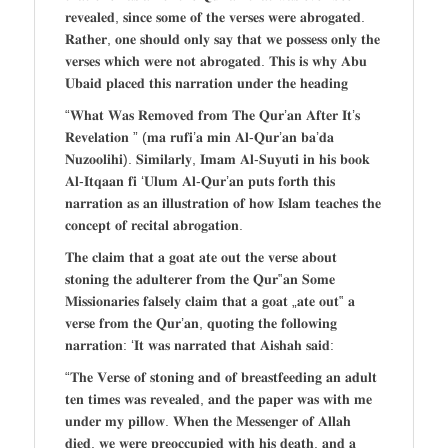
𝐫𝐞𝐯𝐞𝐚𝐥𝐞𝐝, 𝐬𝐢𝐧𝐜𝐞 𝐬𝐨𝐦𝐞 𝐨𝐟 𝐭𝐡𝐞 𝐯𝐞𝐫𝐬𝐞𝐬 𝐰𝐞𝐫𝐞 𝐚𝐛𝐫𝐨𝐠𝐚𝐭𝐞𝐝.
𝐑𝐚𝐭𝐡𝐞𝐫, 𝐨𝐧𝐞 𝐬𝐡𝐨𝐮𝐥𝐝 𝐨𝐧𝐥𝐲 𝐬𝐚𝐲 𝐭𝐡𝐚𝐭 𝐰𝐞 𝐩𝐨𝐬𝐬𝐞𝐬𝐬 𝐨𝐧𝐥𝐲 𝐭𝐡𝐞
𝐯𝐞𝐫𝐬𝐞𝐬 𝐰𝐡𝐢𝐜𝐡 𝐰𝐞𝐫𝐞 𝐧𝐨𝐭 𝐚𝐛𝐫𝐨𝐠𝐚𝐭𝐞𝐝. 𝐓𝐡𝐢𝐬 𝐢𝐬 𝐰𝐡𝐲 𝐀𝐛𝐮
𝐔𝐛𝐚𝐢𝐝 𝐩𝐥𝐚𝐜𝐞𝐝 𝐭𝐡𝐢𝐬 𝐧𝐚𝐫𝐫𝐚𝐭𝐢𝐨𝐧 𝐮𝐧𝐝𝐞𝐫 𝐭𝐡𝐞 𝐡𝐞𝐚𝐝𝐢𝐧𝐠
“𝐖𝐡𝐚𝐭 𝐖𝐚𝐬 𝐑𝐞𝐦𝐨𝐯𝐞𝐝 𝐟𝐫𝐨𝐦 𝐓𝐡𝐞 𝐐𝐮𝐫’𝐚𝐧 𝐀𝐟𝐭𝐞𝐫 𝐈𝐭’𝐬
𝐑𝐞𝐯𝐞𝐥𝐚𝐭𝐢𝐨𝐧 ” (𝐦𝐚 𝐫𝐮𝐟𝐢’𝐚 𝐦𝐢𝐧 𝐀𝐥-𝐐𝐮𝐫’𝐚𝐧 𝐛𝐚’𝐝𝐚
𝐍𝐮𝐳𝐨𝐨𝐥𝐢𝐡𝐢). 𝐒𝐢𝐦𝐢𝐥𝐚𝐫𝐥𝐲, 𝐈𝐦𝐚𝐦 𝐀𝐥-𝐒𝐮𝐲𝐮𝐭𝐢 𝐢𝐧 𝐡𝐢𝐬 𝐛𝐨𝐨𝐤
𝐀𝐥-𝐈𝐭𝐪𝐚𝐚𝐧 𝐟𝐢 ‘𝐔𝐥𝐮𝐦 𝐀𝐥-𝐐𝐮𝐫’𝐚𝐧 𝐩𝐮𝐭𝐬 𝐟𝐨𝐫𝐭𝐡 𝐭𝐡𝐢𝐬
𝐧𝐚𝐫𝐫𝐚𝐭𝐢𝐨𝐧 𝐚𝐬 𝐚𝐧 𝐢𝐥𝐥𝐮𝐬𝐭𝐫𝐚𝐭𝐢𝐨𝐧 𝐨𝐟 𝐡𝐨𝐰 𝐈𝐬𝐥𝐚𝐦 𝐭𝐞𝐚𝐜𝐡𝐞𝐬 𝐭𝐡𝐞
𝐜𝐨𝐧𝐜𝐞𝐩𝐭 𝐨𝐟 𝐫𝐞𝐜𝐢𝐭𝐚𝐥 𝐚𝐛𝐫𝐨𝐠𝐚𝐭𝐢𝐨𝐧.
𝐓𝐡𝐞 𝐜𝐥𝐚𝐢𝐦 𝐭𝐡𝐚𝐭 𝐚 𝐠𝐨𝐚𝐭 𝐚𝐭𝐞 𝐨𝐮𝐭 𝐭𝐡𝐞 𝐯𝐞𝐫𝐬𝐞 𝐚𝐛𝐨𝐮𝐭
𝐬𝐭𝐨𝐧𝐢𝐧𝐠 𝐭𝐡𝐞 𝐚𝐝𝐮𝐥𝐭𝐞𝐫𝐞𝐫 𝐟𝐫𝐨𝐦 𝐭𝐡𝐞 𝐐𝐮𝐫‟𝐚𝐧 𝐒𝐨𝐦𝐞
𝐌𝐢𝐬𝐬𝐢𝐨𝐧𝐚𝐫𝐢𝐞𝐬 𝐟𝐚𝐥𝐬𝐞𝐥𝐲 𝐜𝐥𝐚𝐢𝐦 𝐭𝐡𝐚𝐭 𝐚 𝐠𝐨𝐚𝐭 „𝐚𝐭𝐞 𝐨𝐮𝐭‟ 𝐚
𝐯𝐞𝐫𝐬𝐞 𝐟𝐫𝐨𝐦 𝐭𝐡𝐞 𝐐𝐮𝐫’𝐚𝐧, 𝐪𝐮𝐨𝐭𝐢𝐧𝐠 𝐭𝐡𝐞 𝐟𝐨𝐥𝐥𝐨𝐰𝐢𝐧𝐠
𝐧𝐚𝐫𝐫𝐚𝐭𝐢𝐨𝐧: ‘𝐈𝐭 𝐰𝐚𝐬 𝐧𝐚𝐫𝐫𝐚𝐭𝐞𝐝 𝐭𝐡𝐚𝐭 𝐀𝐢𝐬𝐡𝐚𝐡 𝐬𝐚𝐢𝐝:
“𝐓𝐡𝐞 𝐕𝐞𝐫𝐬𝐞 𝐨𝐟 𝐬𝐭𝐨𝐧𝐢𝐧𝐠 𝐚𝐧𝐝 𝐨𝐟 𝐛𝐫𝐞𝐚𝐬𝐭𝐟𝐞𝐞𝐝𝐢𝐧𝐠 𝐚𝐧 𝐚𝐝𝐮𝐥𝐭
𝐭𝐞𝐧 𝐭𝐢𝐦𝐞𝐬 𝐰𝐚𝐬 𝐫𝐞𝐯𝐞𝐚𝐥𝐞𝐝, 𝐚𝐧𝐝 𝐭𝐡𝐞 𝐩𝐚𝐩𝐞𝐫 𝐰𝐚𝐬 𝐰𝐢𝐭𝐡 𝐦𝐞
𝐮𝐧𝐝𝐞𝐫 𝐦𝐲 𝐩𝐢𝐥𝐥𝐨𝐰. 𝐖𝐡𝐞𝐧 𝐭𝐡𝐞 𝐌𝐞𝐬𝐬𝐞𝐧𝐠𝐞𝐫 𝐨𝐟 𝐀𝐥𝐥𝐚𝐡
𝐝𝐢𝐞𝐝, 𝐰𝐞 𝐰𝐞𝐫𝐞 𝐩𝐫𝐞𝐨𝐜𝐜𝐮𝐩𝐢𝐞𝐝 𝐰𝐢𝐭𝐡 𝐡𝐢𝐬 𝐝𝐞𝐚𝐭𝐡, 𝐚𝐧𝐝 𝐚