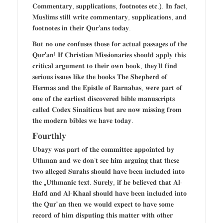
𝐂𝐨𝐦𝐦𝐞𝐧𝐭𝐚𝐫𝐲, 𝐬𝐮𝐩𝐩𝐥𝐢𝐜𝐚𝐭𝐢𝐨𝐧𝐬, 𝐟𝐨𝐨𝐭𝐧𝐨𝐭𝐞𝐬 𝐞𝐭𝐜.). 𝐈𝐧 𝐟𝐚𝐜𝐭,
𝐌𝐮𝐬𝐥𝐢𝐦𝐬 𝐬𝐭𝐢𝐥𝐥 𝐰𝐫𝐢𝐭𝐞 𝐜𝐨𝐦𝐦𝐞𝐧𝐭𝐚𝐫𝐲, 𝐬𝐮𝐩𝐩𝐥𝐢𝐜𝐚𝐭𝐢𝐨𝐧𝐬, 𝐚𝐧𝐝
𝐟𝐨𝐨𝐭𝐧𝐨𝐭𝐞𝐬 𝐢𝐧 𝐭𝐡𝐞𝐢𝐫 𝐐𝐮𝐫’𝐚𝐧𝐬 𝐭𝐨𝐝𝐚𝐲.
𝐁𝐮𝐭 𝐧𝐨 𝐨𝐧𝐞 𝐜𝐨𝐧𝐟𝐮𝐬𝐞𝐬 𝐭𝐡𝐨𝐬𝐞 𝐟𝐨𝐫 𝐚𝐜𝐭𝐮𝐚𝐥 𝐩𝐚𝐬𝐬𝐚𝐠𝐞𝐬 𝐨𝐟 𝐭𝐡𝐞
𝐐𝐮𝐫’𝐚𝐧! 𝐈𝐟 𝐂𝐡𝐫𝐢𝐬𝐭𝐢𝐚𝐧 𝐌𝐢𝐬𝐬𝐢𝐨𝐧𝐚𝐫𝐢𝐞𝐬 𝐬𝐡𝐨𝐮𝐥𝐝 𝐚𝐩𝐩𝐥𝐲 𝐭𝐡𝐢𝐬
𝐜𝐫𝐢𝐭𝐢𝐜𝐚𝐥 𝐚𝐫𝐠𝐮𝐦𝐞𝐧𝐭 𝐭𝐨 𝐭𝐡𝐞𝐢𝐫 𝐨𝐰𝐧 𝐛𝐨𝐨𝐤, 𝐭𝐡𝐞𝐲’𝐥𝐥 𝐟𝐢𝐧𝐝
𝐬𝐞𝐫𝐢𝐨𝐮𝐬 𝐢𝐬𝐬𝐮𝐞𝐬 𝐥𝐢𝐤𝐞 𝐭𝐡𝐞 𝐛𝐨𝐨𝐤𝐬 𝐓𝐡𝐞 𝐒𝐡𝐞𝐩𝐡𝐞𝐫𝐝 𝐨𝐟
𝐇𝐞𝐫𝐦𝐚𝐬 𝐚𝐧𝐝 𝐭𝐡𝐞 𝐄𝐩𝐢𝐬𝐭𝐥𝐞 𝐨𝐟 𝐁𝐚𝐫𝐧𝐚𝐛𝐚𝐬, 𝐰𝐞𝐫𝐞 𝐩𝐚𝐫𝐭 𝐨𝐟
𝐨𝐧𝐞 𝐨𝐟 𝐭𝐡𝐞 𝐞𝐚𝐫𝐥𝐢𝐞𝐬𝐭 𝐝𝐢𝐬𝐜𝐨𝐯𝐞𝐫𝐞𝐝 𝐛𝐢𝐛𝐥𝐞 𝐦𝐚𝐧𝐮𝐬𝐜𝐫𝐢𝐩𝐭𝐬
𝐜𝐚𝐥𝐥𝐞𝐝 𝐂𝐨𝐝𝐞𝐱 𝐒𝐢𝐧𝐚𝐢𝐭𝐢𝐜𝐮𝐬 𝐛𝐮𝐭 𝐚𝐫𝐞 𝐧𝐨𝐰 𝐦𝐢𝐬𝐬𝐢𝐧𝐠 𝐟𝐫𝐨𝐦
𝐭𝐡𝐞 𝐦𝐨𝐝𝐞𝐫𝐧 𝐛𝐢𝐛𝐥𝐞𝐬 𝐰𝐞 𝐡𝐚𝐯𝐞 𝐭𝐨𝐝𝐚𝐲.
𝐅𝐨𝐮𝐫𝐭𝐡𝐥𝐲
𝐔𝐛𝐚𝐲𝐲 𝐰𝐚𝐬 𝐩𝐚𝐫𝐭 𝐨𝐟 𝐭𝐡𝐞 𝐜𝐨𝐦𝐦𝐢𝐭𝐭𝐞𝐞 𝐚𝐩𝐩𝐨𝐢𝐧𝐭𝐞𝐝 𝐛𝐲
𝐔𝐭𝐡𝐦𝐚𝐧 𝐚𝐧𝐝 𝐰𝐞 𝐝𝐨𝐧’𝐭 𝐬𝐞𝐞 𝐡𝐢𝐦 𝐚𝐫𝐠𝐮𝐢𝐧𝐠 𝐭𝐡𝐚𝐭 𝐭𝐡𝐞𝐬𝐞
𝐭𝐰𝐨 𝐚𝐥𝐥𝐞𝐠𝐞𝐝 𝐒𝐮𝐫𝐚𝐡𝐬 𝐬𝐡𝐨𝐮𝐥𝐝 𝐡𝐚𝐯𝐞 𝐛𝐞𝐞𝐧 𝐢𝐧𝐜𝐥𝐮𝐝𝐞𝐝 𝐢𝐧𝐭𝐨
𝐭𝐡𝐞 „𝐔𝐭𝐡𝐦𝐚𝐧𝐢𝐜 𝐭𝐞𝐱𝐭. 𝐒𝐮𝐫𝐞𝐥𝐲, 𝐢𝐟 𝐡𝐞 𝐛𝐞𝐥𝐢𝐞𝐯𝐞𝐝 𝐭𝐡𝐚𝐭 𝐀𝐥-
𝐇𝐚𝐟𝐝 𝐚𝐧𝐝 𝐀𝐥-𝐊𝐡𝐚𝐚𝐥 𝐬𝐡𝐨𝐮𝐥𝐝 𝐡𝐚𝐯𝐞 𝐛𝐞𝐞𝐧 𝐢𝐧𝐜𝐥𝐮𝐝𝐞𝐝 𝐢𝐧𝐭𝐨
𝐭𝐡𝐞 𝐐𝐮𝐫‟𝐚𝐧 𝐭𝐡𝐞𝐧 𝐰𝐞 𝐰𝐨𝐮𝐥𝐝 𝐞𝐱𝐩𝐞𝐜𝐭 𝐭𝐨 𝐡𝐚𝐯𝐞 𝐬𝐨𝐦𝐞
𝐫𝐞𝐜𝐨𝐫𝐝 𝐨𝐟 𝐡𝐢𝐦 𝐝𝐢𝐬𝐩𝐮𝐭𝐢𝐧𝐠 𝐭𝐡𝐢𝐬 𝐦𝐚𝐭𝐭𝐞𝐫 𝐰𝐢𝐭𝐡 𝐨𝐭𝐡𝐞𝐫