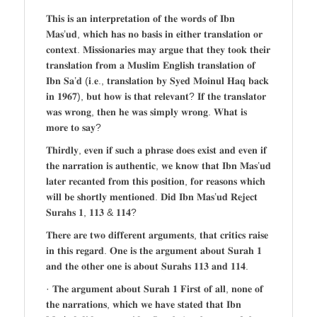
𝐓𝐡𝐢𝐬 𝐢𝐬 𝐚𝐧 𝐢𝐧𝐭𝐞𝐫𝐩𝐫𝐞𝐭𝐚𝐭𝐢𝐨𝐧 𝐨𝐟 𝐭𝐡𝐞 𝐰𝐨𝐫𝐝𝐬 𝐨𝐟 𝐈𝐛𝐧
𝐌𝐚𝐬’𝐮𝐝, 𝐰𝐡𝐢𝐜𝐡 𝐡𝐚𝐬 𝐧𝐨 𝐛𝐚𝐬𝐢𝐬 𝐢𝐧 𝐞𝐢𝐭𝐡𝐞𝐫 𝐭𝐫𝐚𝐧𝐬𝐥𝐚𝐭𝐢𝐨𝐧 𝐨𝐫
𝐜𝐨𝐧𝐭𝐞𝐱𝐭. 𝐌𝐢𝐬𝐬𝐢𝐨𝐧𝐚𝐫𝐢𝐞𝐬 𝐦𝐚𝐲 𝐚𝐫𝐠𝐮𝐞 𝐭𝐡𝐚𝐭 𝐭𝐡𝐞𝐲 𝐭𝐨𝐨𝐤 𝐭𝐡𝐞𝐢𝐫
𝐭𝐫𝐚𝐧𝐬𝐥𝐚𝐭𝐢𝐨𝐧 𝐟𝐫𝐨𝐦 𝐚 𝐌𝐮𝐬𝐥𝐢𝐦 𝐄𝐧𝐠𝐥𝐢𝐬𝐡 𝐭𝐫𝐚𝐧𝐬𝐥𝐚𝐭𝐢𝐨𝐧 𝐨𝐟
𝐈𝐛𝐧 𝐒𝐚’𝐝 (𝐢.𝐞., 𝐭𝐫𝐚𝐧𝐬𝐥𝐚𝐭𝐢𝐨𝐧 𝐛𝐲 𝐒𝐲𝐞𝐝 𝐌𝐨𝐢𝐧𝐮𝐥 𝐇𝐚𝐪 𝐛𝐚𝐜𝐤
𝐢𝐧 𝟏𝟗𝟔𝟕), 𝐛𝐮𝐭 𝐡𝐨𝐰 𝐢𝐬 𝐭𝐡𝐚𝐭 𝐫𝐞𝐥𝐞𝐯𝐚𝐧𝐭? 𝐈𝐟 𝐭𝐡𝐞 𝐭𝐫𝐚𝐧𝐬𝐥𝐚𝐭𝐨𝐫
𝐰𝐚𝐬 𝐰𝐫𝐨𝐧𝐠, 𝐭𝐡𝐞𝐧 𝐡𝐞 𝐰𝐚𝐬 𝐬𝐢𝐦𝐩𝐥𝐲 𝐰𝐫𝐨𝐧𝐠. 𝐖𝐡𝐚𝐭 𝐢𝐬
𝐦𝐨𝐫𝐞 𝐭𝐨 𝐬𝐚𝐲?
𝐓𝐡𝐢𝐫𝐝𝐥𝐲, 𝐞𝐯𝐞𝐧 𝐢𝐟 𝐬𝐮𝐜𝐡 𝐚 𝐩𝐡𝐫𝐚𝐬𝐞 𝐝𝐨𝐞𝐬 𝐞𝐱𝐢𝐬𝐭 𝐚𝐧𝐝 𝐞𝐯𝐞𝐧 𝐢𝐟
𝐭𝐡𝐞 𝐧𝐚𝐫𝐫𝐚𝐭𝐢𝐨𝐧 𝐢𝐬 𝐚𝐮𝐭𝐡𝐞𝐧𝐭𝐢𝐜, 𝐰𝐞 𝐤𝐧𝐨𝐰 𝐭𝐡𝐚𝐭 𝐈𝐛𝐧 𝐌𝐚𝐬’𝐮𝐝
𝐥𝐚𝐭𝐞𝐫 𝐫𝐞𝐜𝐚𝐧𝐭𝐞𝐝 𝐟𝐫𝐨𝐦 𝐭𝐡𝐢𝐬 𝐩𝐨𝐬𝐢𝐭𝐢𝐨𝐧, 𝐟𝐨𝐫 𝐫𝐞𝐚𝐬𝐨𝐧𝐬 𝐰𝐡𝐢𝐜𝐡
𝐰𝐢𝐥𝐥 𝐛𝐞 𝐬𝐡𝐨𝐫𝐭𝐥𝐲 𝐦𝐞𝐧𝐭𝐢𝐨𝐧𝐞𝐝. 𝐃𝐢𝐝 𝐈𝐛𝐧 𝐌𝐚𝐬’𝐮𝐝 𝐑𝐞𝐣𝐞𝐜𝐭
𝐒𝐮𝐫𝐚𝐡𝐬 𝟏, 𝟏𝟏𝟑 & 𝟏𝟏𝟒?
𝐓𝐡𝐞𝐫𝐞 𝐚𝐫𝐞 𝐭𝐰𝐨 𝐝𝐢𝐟𝐟𝐞𝐫𝐞𝐧𝐭 𝐚𝐫𝐠𝐮𝐦𝐞𝐧𝐭𝐬, 𝐭𝐡𝐚𝐭 𝐜𝐫𝐢𝐭𝐢𝐜𝐬 𝐫𝐚𝐢𝐬𝐞
𝐢𝐧 𝐭𝐡𝐢𝐬 𝐫𝐞𝐠𝐚𝐫𝐝. 𝐎𝐧𝐞 𝐢𝐬 𝐭𝐡𝐞 𝐚𝐫𝐠𝐮𝐦𝐞𝐧𝐭 𝐚𝐛𝐨𝐮𝐭 𝐒𝐮𝐫𝐚𝐡 𝟏
𝐚𝐧𝐝 𝐭𝐡𝐞 𝐨𝐭𝐡𝐞𝐫 𝐨𝐧𝐞 𝐢𝐬 𝐚𝐛𝐨𝐮𝐭 𝐒𝐮𝐫𝐚𝐡𝐬 𝟏𝟏𝟑 𝐚𝐧𝐝 𝟏𝟏𝟒.
· 𝐓𝐡𝐞 𝐚𝐫𝐠𝐮𝐦𝐞𝐧𝐭 𝐚𝐛𝐨𝐮𝐭 𝐒𝐮𝐫𝐚𝐡 𝟏 𝐅𝐢𝐫𝐬𝐭 𝐨𝐟 𝐚𝐥𝐥, 𝐧𝐨𝐧𝐞 𝐨𝐟
𝐭𝐡𝐞 𝐧𝐚𝐫𝐫𝐚𝐭𝐢𝐨𝐧𝐬, 𝐰𝐡𝐢𝐜𝐡 𝐰𝐞 𝐡𝐚𝐯𝐞 𝐬𝐭𝐚𝐭𝐞𝐝 𝐭𝐡𝐚𝐭 𝐈𝐛𝐧