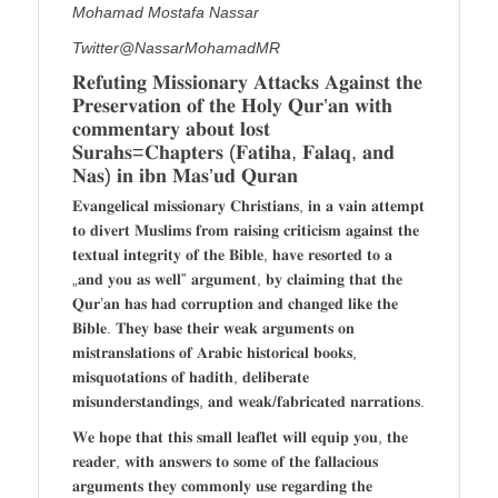
Mohamad Mostafa Nassar
Twitter@NassarMohamadMR
𝐑𝐞𝐟𝐮𝐭𝐢𝐧𝐠 𝐌𝐢𝐬𝐬𝐢𝐨𝐧𝐚𝐫𝐲 𝐀𝐭𝐭𝐚𝐜𝐤𝐬 𝐀𝐠𝐚𝐢𝐧𝐬𝐭 𝐭𝐡𝐞
𝐏𝐫𝐞𝐬𝐞𝐫𝐯𝐚𝐭𝐢𝐨𝐧 𝐨𝐟 𝐭𝐡𝐞 𝐇𝐨𝐥𝐲 𝐐𝐮𝐫’𝐚𝐧 𝐰𝐢𝐭𝐡
𝐜𝐨𝐦𝐦𝐞𝐧𝐭𝐚𝐫𝐲 𝐚𝐛𝐨𝐮𝐭 𝐥𝐨𝐬𝐭
𝐒𝐮𝐫𝐚𝐡𝐬=𝐂𝐡𝐚𝐩𝐭𝐞𝐫𝐬 (𝐅𝐚𝐭𝐢𝐡𝐚, 𝐅𝐚𝐥𝐚𝐪, 𝐚𝐧𝐝
𝐍𝐚𝐬) 𝐢𝐧 𝐢𝐛𝐧 𝐌𝐚𝐬’𝐮𝐝 𝐐𝐮𝐫𝐚𝐧
𝐄𝐯𝐚𝐧𝐠𝐞𝐥𝐢𝐜𝐚𝐥 𝐦𝐢𝐬𝐬𝐢𝐨𝐧𝐚𝐫𝐲 𝐂𝐡𝐫𝐢𝐬𝐭𝐢𝐚𝐧𝐬, 𝐢𝐧 𝐚 𝐯𝐚𝐢𝐧 𝐚𝐭𝐭𝐞𝐦𝐩𝐭
𝐭𝐨 𝐝𝐢𝐯𝐞𝐫𝐭 𝐌𝐮𝐬𝐥𝐢𝐦𝐬 𝐟𝐫𝐨𝐦 𝐫𝐚𝐢𝐬𝐢𝐧𝐠 𝐜𝐫𝐢𝐭𝐢𝐜𝐢𝐬𝐦 𝐚𝐠𝐚𝐢𝐧𝐬𝐭 𝐭𝐡𝐞
𝐭𝐞𝐱𝐭𝐮𝐚𝐥 𝐢𝐧𝐭𝐞𝐠𝐫𝐢𝐭𝐲 𝐨𝐟 𝐭𝐡𝐞 𝐁𝐢𝐛𝐥𝐞, 𝐡𝐚𝐯𝐞 𝐫𝐞𝐬𝐨𝐫𝐭𝐞𝐝 𝐭𝐨 𝐚
„𝐚𝐧𝐝 𝐲𝐨𝐮 𝐚𝐬 𝐰𝐞𝐥𝐥‟ 𝐚𝐫𝐠𝐮𝐦𝐞𝐧𝐭, 𝐛𝐲 𝐜𝐥𝐚𝐢𝐦𝐢𝐧𝐠 𝐭𝐡𝐚𝐭 𝐭𝐡𝐞
𝐐𝐮𝐫’𝐚𝐧 𝐡𝐚𝐬 𝐡𝐚𝐝 𝐜𝐨𝐫𝐫𝐮𝐩𝐭𝐢𝐨𝐧 𝐚𝐧𝐝 𝐜𝐡𝐚𝐧𝐠𝐞𝐝 𝐥𝐢𝐤𝐞 𝐭𝐡𝐞
𝐁𝐢𝐛𝐥𝐞. 𝐓𝐡𝐞𝐲 𝐛𝐚𝐬𝐞 𝐭𝐡𝐞𝐢𝐫 𝐰𝐞𝐚𝐤 𝐚𝐫𝐠𝐮𝐦𝐞𝐧𝐭𝐬 𝐨𝐧
𝐦𝐢𝐬𝐭𝐫𝐚𝐧𝐬𝐥𝐚𝐭𝐢𝐨𝐧𝐬 𝐨𝐟 𝐀𝐫𝐚𝐛𝐢𝐜 𝐡𝐢𝐬𝐭𝐨𝐫𝐢𝐜𝐚𝐥 𝐛𝐨𝐨𝐤𝐬,
𝐦𝐢𝐬𝐪𝐮𝐨𝐭𝐚𝐭𝐢𝐨𝐧𝐬 𝐨𝐟 𝐡𝐚𝐝𝐢𝐭𝐡, 𝐝𝐞𝐥𝐢𝐛𝐞𝐫𝐚𝐭𝐞
𝐦𝐢𝐬𝐮𝐧𝐝𝐞𝐫𝐬𝐭𝐚𝐧𝐝𝐢𝐧𝐠𝐬, 𝐚𝐧𝐝 𝐰𝐞𝐚𝐤/𝐟𝐚𝐛𝐫𝐢𝐜𝐚𝐭𝐞𝐝 𝐧𝐚𝐫𝐫𝐚𝐭𝐢𝐨𝐧𝐬.
𝐖𝐞 𝐡𝐨𝐩𝐞 𝐭𝐡𝐚𝐭 𝐭𝐡𝐢𝐬 𝐬𝐦𝐚𝐥𝐥 𝐥𝐞𝐚𝐟𝐥𝐞𝐭 𝐰𝐢𝐥𝐥 𝐞𝐪𝐮𝐢𝐩 𝐲𝐨𝐮, 𝐭𝐡𝐞
𝐫𝐞𝐚𝐝𝐞𝐫, 𝐰𝐢𝐭𝐡 𝐚𝐧𝐬𝐰𝐞𝐫𝐬 𝐭𝐨 𝐬𝐨𝐦𝐞 𝐨𝐟 𝐭𝐡𝐞 𝐟𝐚𝐥𝐥𝐚𝐜𝐢𝐨𝐮𝐬
𝐚𝐫𝐠𝐮𝐦𝐞𝐧𝐭𝐬 𝐭𝐡𝐞𝐲 𝐜𝐨𝐦𝐦𝐨𝐧𝐥𝐲 𝐮𝐬𝐞 𝐫𝐞𝐠𝐚𝐫𝐝𝐢𝐧𝐠 𝐭𝐡𝐞