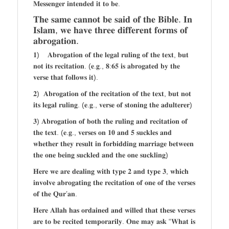
𝐌𝐞𝐬𝐬𝐞𝐧𝐠𝐞𝐫 𝐢𝐧𝐭𝐞𝐧𝐝𝐞𝐝 𝐢𝐭 𝐭𝐨 𝐛𝐞.
𝐓𝐡𝐞 𝐬𝐚𝐦𝐞 𝐜𝐚𝐧𝐧𝐨𝐭 𝐛𝐞 𝐬𝐚𝐢𝐝 𝐨𝐟 𝐭𝐡𝐞 𝐁𝐢𝐛𝐥𝐞. 𝐈𝐧
𝐈𝐬𝐥𝐚𝐦, 𝐰𝐞 𝐡𝐚𝐯𝐞 𝐭𝐡𝐫𝐞𝐞 𝐝𝐢𝐟𝐟𝐞𝐫𝐞𝐧𝐭 𝐟𝐨𝐫𝐦𝐬 𝐨𝐟
𝐚𝐛𝐫𝐨𝐠𝐚𝐭𝐢𝐨𝐧.
𝟏) 𝐀𝐛𝐫𝐨𝐠𝐚𝐭𝐢𝐨𝐧 𝐨𝐟 𝐭𝐡𝐞 𝐥𝐞𝐠𝐚𝐥 𝐫𝐮𝐥𝐢𝐧𝐠 𝐨𝐟 𝐭𝐡𝐞 𝐭𝐞𝐱𝐭, 𝐛𝐮𝐭
𝐧𝐨𝐭 𝐢𝐭𝐬 𝐫𝐞𝐜𝐢𝐭𝐚𝐭𝐢𝐨𝐧. (𝐞.𝐠., 𝟖:𝟔𝟓 𝐢𝐬 𝐚𝐛𝐫𝐨𝐠𝐚𝐭𝐞𝐝 𝐛𝐲 𝐭𝐡𝐞
𝐯𝐞𝐫𝐬𝐞 𝐭𝐡𝐚𝐭 𝐟𝐨𝐥𝐥𝐨𝐰𝐬 𝐢𝐭).
𝟐) 𝐀𝐛𝐫𝐨𝐠𝐚𝐭𝐢𝐨𝐧 𝐨𝐟 𝐭𝐡𝐞 𝐫𝐞𝐜𝐢𝐭𝐚𝐭𝐢𝐨𝐧 𝐨𝐟 𝐭𝐡𝐞 𝐭𝐞𝐱𝐭, 𝐛𝐮𝐭 𝐧𝐨𝐭
𝐢𝐭𝐬 𝐥𝐞𝐠𝐚𝐥 𝐫𝐮𝐥𝐢𝐧𝐠. (𝐞.𝐠., 𝐯𝐞𝐫𝐬𝐞 𝐨𝐟 𝐬𝐭𝐨𝐧𝐢𝐧𝐠 𝐭𝐡𝐞 𝐚𝐝𝐮𝐥𝐭𝐞𝐫𝐞𝐫)
𝟑) 𝐀𝐛𝐫𝐨𝐠𝐚𝐭𝐢𝐨𝐧 𝐨𝐟 𝐛𝐨𝐭𝐡 𝐭𝐡𝐞 𝐫𝐮𝐥𝐢𝐧𝐠 𝐚𝐧𝐝 𝐫𝐞𝐜𝐢𝐭𝐚𝐭𝐢𝐨𝐧 𝐨𝐟
𝐭𝐡𝐞 𝐭𝐞𝐱𝐭. (𝐞.𝐠., 𝐯𝐞𝐫𝐬𝐞𝐬 𝐨𝐧 𝟏𝟎 𝐚𝐧𝐝 𝟓 𝐬𝐮𝐜𝐤𝐥𝐞𝐬 𝐚𝐧𝐝
𝐰𝐡𝐞𝐭𝐡𝐞𝐫 𝐭𝐡𝐞𝐲 𝐫𝐞𝐬𝐮𝐥𝐭 𝐢𝐧 𝐟𝐨𝐫𝐛𝐢𝐝𝐝𝐢𝐧𝐠 𝐦𝐚𝐫𝐫𝐢𝐚𝐠𝐞 𝐛𝐞𝐭𝐰𝐞𝐞𝐧
𝐭𝐡𝐞 𝐨𝐧𝐞 𝐛𝐞𝐢𝐧𝐠 𝐬𝐮𝐜𝐤𝐥𝐞𝐝 𝐚𝐧𝐝 𝐭𝐡𝐞 𝐨𝐧𝐞 𝐬𝐮𝐜𝐤𝐥𝐢𝐧𝐠)
𝐇𝐞𝐫𝐞 𝐰𝐞 𝐚𝐫𝐞 𝐝𝐞𝐚𝐥𝐢𝐧𝐠 𝐰𝐢𝐭𝐡 𝐭𝐲𝐩𝐞 𝟐 𝐚𝐧𝐝 𝐭𝐲𝐩𝐞 𝟑, 𝐰𝐡𝐢𝐜𝐡
𝐢𝐧𝐯𝐨𝐥𝐯𝐞 𝐚𝐛𝐫𝐨𝐠𝐚𝐭𝐢𝐧𝐠 𝐭𝐡𝐞 𝐫𝐞𝐜𝐢𝐭𝐚𝐭𝐢𝐨𝐧 𝐨𝐟 𝐨𝐧𝐞 𝐨𝐟 𝐭𝐡𝐞 𝐯𝐞𝐫𝐬𝐞𝐬
𝐨𝐟 𝐭𝐡𝐞 𝐐𝐮𝐫’𝐚𝐧.
𝐇𝐞𝐫𝐞 𝐀𝐥𝐥𝐚𝐡 𝐡𝐚𝐬 𝐨𝐫𝐝𝐚𝐢𝐧𝐞𝐝 𝐚𝐧𝐝 𝐰𝐢𝐥𝐥𝐞𝐝 𝐭𝐡𝐚𝐭 𝐭𝐡𝐞𝐬𝐞 𝐯𝐞𝐫𝐬𝐞𝐬
𝐚𝐫𝐞 𝐭𝐨 𝐛𝐞 𝐫𝐞𝐜𝐢𝐭𝐞𝐝 𝐭𝐞𝐦𝐩𝐨𝐫𝐚𝐫𝐢𝐥𝐲. 𝐎𝐧𝐞 𝐦𝐚𝐲 𝐚𝐬𝐤 “𝐖𝐡𝐚𝐭 𝐢𝐬