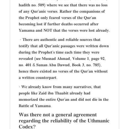
𝐡𝐚𝐝𝐢𝐭𝐡 𝐧𝐨. 𝟓𝟎𝟗) 𝐰𝐡𝐞𝐫𝐞 𝐰𝐞 𝐬𝐞𝐞 𝐭𝐡𝐚𝐭 𝐭𝐡𝐞𝐫𝐞 𝐰𝐚𝐬 𝐧𝐨 𝐥𝐨𝐬𝐬
𝐨𝐟 𝐚𝐧𝐲 𝐐𝐮𝐫’𝐚𝐧𝐢𝐜 𝐯𝐞𝐫𝐬𝐞𝐬. 𝐑𝐚𝐭𝐡𝐞𝐫 𝐭𝐡𝐞 𝐜𝐨𝐦𝐩𝐚𝐧𝐢𝐨𝐧𝐬 𝐨𝐟
𝐭𝐡𝐞 𝐏𝐫𝐨𝐩𝐡𝐞𝐭 𝐨𝐧𝐥𝐲 𝐟𝐞𝐚𝐫𝐞𝐝 𝐯𝐞𝐫𝐬𝐞𝐬 𝐨𝐟 𝐭𝐡𝐞 𝐐𝐮𝐫’𝐚𝐧
𝐛𝐞𝐜𝐨𝐦𝐢𝐧𝐠 𝐥𝐨𝐬𝐭 𝐢𝐟 𝐟𝐮𝐫𝐭𝐡𝐞𝐫 𝐝𝐞𝐚𝐭𝐡𝐬 𝐨𝐜𝐜𝐮𝐫𝐫𝐞𝐝 𝐚𝐟𝐭𝐞𝐫
𝐘𝐚𝐦𝐚𝐦𝐚 𝐚𝐧𝐝 𝐍𝐎𝐓 𝐭𝐡𝐚𝐭 𝐭𝐡𝐞 𝐯𝐞𝐫𝐬𝐞𝐬 𝐰𝐞𝐫𝐞 𝐥𝐨𝐬𝐭 𝐚𝐥𝐫𝐞𝐚𝐝𝐲.
· 𝐓𝐡𝐞𝐫𝐞 𝐚𝐫𝐞 𝐚𝐮𝐭𝐡𝐞𝐧𝐭𝐢𝐜 𝐚𝐧𝐝 𝐫𝐞𝐥𝐢𝐚𝐛𝐥𝐞 𝐬𝐨𝐮𝐫𝐜𝐞𝐬 𝐭𝐡𝐚𝐭
𝐭𝐞𝐬𝐭𝐢𝐟𝐲 𝐭𝐡𝐚𝐭 𝐚𝐥𝐥 𝐐𝐮𝐫’𝐚𝐧𝐢𝐜 𝐩𝐚𝐬𝐬𝐚𝐠𝐞𝐬 𝐰𝐞𝐫𝐞 𝐰𝐫𝐢𝐭𝐭𝐞𝐧 𝐝𝐨𝐰𝐧
𝐝𝐮𝐫𝐢𝐧𝐠 𝐭𝐡𝐞 𝐏𝐫𝐨𝐩𝐡𝐞𝐭’𝐬 𝐭𝐢𝐦𝐞 𝐞𝐚𝐜𝐡 𝐭𝐢𝐦𝐞 𝐭𝐡𝐞𝐲 𝐰𝐞𝐫𝐞
𝐫𝐞𝐯𝐞𝐚𝐥𝐞𝐝 (𝐬𝐞𝐞 𝐌𝐮𝐬𝐧𝐚𝐝 𝐀𝐡𝐦𝐚𝐝, 𝐕𝐨𝐥𝐮𝐦𝐞 𝟏, 𝐩𝐚𝐠𝐞 𝟗𝟐,
𝐧𝐨. 𝟒𝟎𝟏 & 𝐒𝐮𝐧𝐚𝐧 𝐀𝐛𝐮 𝐃𝐚𝐰𝐮𝐝, 𝐁𝐨𝐨𝐤 𝟑, 𝐧𝐨. 𝟕𝟖𝟓),
𝐡𝐞𝐧𝐜𝐞 𝐭𝐡𝐞𝐫𝐞 𝐞𝐱𝐢𝐬𝐭𝐞𝐝 𝐧𝐨 𝐯𝐞𝐫𝐬𝐞𝐬 𝐨𝐟 𝐭𝐡𝐞 𝐐𝐮𝐫’𝐚𝐧 𝐰𝐢𝐭𝐡𝐨𝐮𝐭
𝐚 𝐰𝐫𝐢𝐭𝐭𝐞𝐧 𝐜𝐨𝐮𝐧𝐭𝐞𝐫𝐩𝐚𝐫𝐭.
· 𝐖𝐞 𝐚𝐥𝐫𝐞𝐚𝐝𝐲 𝐤𝐧𝐨𝐰 𝐟𝐫𝐨𝐦 𝐦𝐚𝐧𝐲 𝐧𝐚𝐫𝐫𝐚𝐭𝐢𝐯𝐞𝐬, 𝐭𝐡𝐚𝐭
𝐩𝐞𝐨𝐩𝐥𝐞 𝐥𝐢𝐤𝐞 𝐙𝐚𝐢𝐝 𝐢𝐛𝐧 𝐓𝐡𝐚𝐚𝐛𝐢𝐭 𝐚𝐥𝐫𝐞𝐚𝐝𝐲 𝐡𝐚𝐝
𝐦𝐞𝐦𝐨𝐫𝐢𝐳𝐞𝐝 𝐭𝐡𝐞 𝐞𝐧𝐭𝐢𝐫𝐞 𝐐𝐮𝐫’𝐚𝐧 𝐚𝐧𝐝 𝐝𝐢𝐝 𝐧𝐨𝐭 𝐝𝐢𝐞 𝐢𝐧 𝐭𝐡𝐞
𝐁𝐚𝐭𝐭𝐥𝐞 𝐨𝐟 𝐘𝐚𝐦𝐚𝐦𝐚.
𝐖𝐚𝐬 𝐭𝐡𝐞𝐫𝐞 𝐧𝐨𝐭 𝐚 𝐠𝐞𝐧𝐞𝐫𝐚𝐥 𝐚𝐠𝐫𝐞𝐞𝐦𝐞𝐧𝐭
𝐫𝐞𝐠𝐚𝐫𝐝𝐢𝐧𝐠 𝐭𝐡𝐞 𝐫𝐞𝐥𝐢𝐚𝐛𝐢𝐥𝐢𝐭𝐲 𝐨𝐟 𝐭𝐡𝐞 𝐔𝐭𝐡𝐦𝐚𝐧𝐢𝐜
𝐂𝐨𝐝𝐞𝐱?