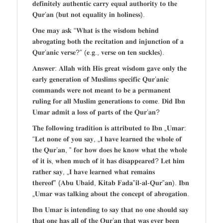
𝐝𝐞𝐟𝐢𝐧𝐢𝐭𝐞𝐥𝐲 𝐚𝐮𝐭𝐡𝐞𝐧𝐭𝐢𝐜 𝐜𝐚𝐫𝐫𝐲 𝐞𝐪𝐮𝐚𝐥 𝐚𝐮𝐭𝐡𝐨𝐫𝐢𝐭𝐲 𝐭𝐨 𝐭𝐡𝐞
𝐐𝐮𝐫’𝐚𝐧 (𝐛𝐮𝐭 𝐧𝐨𝐭 𝐞𝐪𝐮𝐚𝐥𝐢𝐭𝐲 𝐢𝐧 𝐡𝐨𝐥𝐢𝐧𝐞𝐬𝐬).
𝐎𝐧𝐞 𝐦𝐚𝐲 𝐚𝐬𝐤 “𝐖𝐡𝐚𝐭 𝐢𝐬 𝐭𝐡𝐞 𝐰𝐢𝐬𝐝𝐨𝐦 𝐛𝐞𝐡𝐢𝐧𝐝
𝐚𝐛𝐫𝐨𝐠𝐚𝐭𝐢𝐧𝐠 𝐛𝐨𝐭𝐡 𝐭𝐡𝐞 𝐫𝐞𝐜𝐢𝐭𝐚𝐭𝐢𝐨𝐧 𝐚𝐧𝐝 𝐢𝐧𝐣𝐮𝐧𝐜𝐭𝐢𝐨𝐧 𝐨𝐟 𝐚
𝐐𝐮𝐫’𝐚𝐧𝐢𝐜 𝐯𝐞𝐫𝐬𝐞?” (𝐞.𝐠., 𝐯𝐞𝐫𝐬𝐞 𝐨𝐧 𝐭𝐞𝐧 𝐬𝐮𝐜𝐤𝐥𝐞𝐬).
𝐀𝐧𝐬𝐰𝐞𝐫: 𝐀𝐥𝐥𝐚𝐡 𝐰𝐢𝐭𝐡 𝐇𝐢𝐬 𝐠𝐫𝐞𝐚𝐭 𝐰𝐢𝐬𝐝𝐨𝐦 𝐠𝐚𝐯𝐞 𝐨𝐧𝐥𝐲 𝐭𝐡𝐞
𝐞𝐚𝐫𝐥𝐲 𝐠𝐞𝐧𝐞𝐫𝐚𝐭𝐢𝐨𝐧 𝐨𝐟 𝐌𝐮𝐬𝐥𝐢𝐦𝐬 𝐬𝐩𝐞𝐜𝐢𝐟𝐢𝐜 𝐐𝐮𝐫’𝐚𝐧𝐢𝐜
𝐜𝐨𝐦𝐦𝐚𝐧𝐝𝐬 𝐰𝐞𝐫𝐞 𝐧𝐨𝐭 𝐦𝐞𝐚𝐧𝐭 𝐭𝐨 𝐛𝐞 𝐚 𝐩𝐞𝐫𝐦𝐚𝐧𝐞𝐧𝐭
𝐫𝐮𝐥𝐢𝐧𝐠 𝐟𝐨𝐫 𝐚𝐥𝐥 𝐌𝐮𝐬𝐥𝐢𝐦 𝐠𝐞𝐧𝐞𝐫𝐚𝐭𝐢𝐨𝐧𝐬 𝐭𝐨 𝐜𝐨𝐦𝐞. 𝐃𝐢𝐝 𝐈𝐛𝐧
𝐔𝐦𝐚𝐫 𝐚𝐝𝐦𝐢𝐭 𝐚 𝐥𝐨𝐬𝐬 𝐨𝐟 𝐩𝐚𝐫𝐭𝐬 𝐨𝐟 𝐭𝐡𝐞 𝐐𝐮𝐫’𝐚𝐧?
𝐓𝐡𝐞 𝐟𝐨𝐥𝐥𝐨𝐰𝐢𝐧𝐠 𝐭𝐫𝐚𝐝𝐢𝐭𝐢𝐨𝐧 𝐢𝐬 𝐚𝐭𝐭𝐫𝐢𝐛𝐮𝐭𝐞𝐝 𝐭𝐨 𝐈𝐛𝐧 „𝐔𝐦𝐚𝐫:
“𝐋𝐞𝐭 𝐧𝐨𝐧𝐞 𝐨𝐟 𝐲𝐨𝐮 𝐬𝐚𝐲, „𝐈 𝐡𝐚𝐯𝐞 𝐥𝐞𝐚𝐫𝐧𝐞𝐝 𝐭𝐡𝐞 𝐰𝐡𝐨𝐥𝐞 𝐨𝐟
𝐭𝐡𝐞 𝐐𝐮𝐫’𝐚𝐧, ‟ 𝐟𝐨𝐫 𝐡𝐨𝐰 𝐝𝐨𝐞𝐬 𝐡𝐞 𝐤𝐧𝐨𝐰 𝐰𝐡𝐚𝐭 𝐭𝐡𝐞 𝐰𝐡𝐨𝐥𝐞
𝐨𝐟 𝐢𝐭 𝐢𝐬, 𝐰𝐡𝐞𝐧 𝐦𝐮𝐜𝐡 𝐨𝐟 𝐢𝐭 𝐡𝐚𝐬 𝐝𝐢𝐬𝐚𝐩𝐩𝐞𝐚𝐫𝐞𝐝? 𝐋𝐞𝐭 𝐡𝐢𝐦
𝐫𝐚𝐭𝐡𝐞𝐫 𝐬𝐚𝐲, „𝐈 𝐡𝐚𝐯𝐞 𝐥𝐞𝐚𝐫𝐧𝐞𝐝 𝐰𝐡𝐚𝐭 𝐫𝐞𝐦𝐚𝐢𝐧𝐬
𝐭𝐡𝐞𝐫𝐞𝐨𝐟‟ (𝐀𝐛𝐮 𝐔𝐛𝐚𝐢𝐝, 𝐊𝐢𝐭𝐚𝐛 𝐅𝐚𝐝𝐚‟𝐢𝐥-𝐚𝐥-𝐐𝐮𝐫‟𝐚𝐧). 𝐈𝐛𝐧
„𝐔𝐦𝐚𝐫 𝐰𝐚𝐬 𝐭𝐚𝐥𝐤𝐢𝐧𝐠 𝐚𝐛𝐨𝐮𝐭 𝐭𝐡𝐞 𝐜𝐨𝐧𝐜𝐞𝐩𝐭 𝐨𝐟 𝐚𝐛𝐫𝐨𝐠𝐚𝐭𝐢𝐨𝐧.
𝐈𝐛𝐧 𝐔𝐦𝐚𝐫 𝐢𝐬 𝐢𝐧𝐭𝐞𝐧𝐝𝐢𝐧𝐠 𝐭𝐨 𝐬𝐚𝐲 𝐭𝐡𝐚𝐭 𝐧𝐨 𝐨𝐧𝐞 𝐬𝐡𝐨𝐮𝐥𝐝 𝐬𝐚𝐲
𝐭𝐡𝐚𝐭 𝐨𝐧𝐞 𝐡𝐚𝐬 𝐚𝐥𝐥 𝐨𝐟 𝐭𝐡𝐞 𝐐𝐮𝐫’𝐚𝐧 𝐭𝐡𝐚𝐭 𝐰𝐚𝐬 𝐞𝐯𝐞𝐫 𝐛𝐞𝐞𝐧