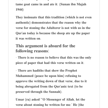
𝐭𝐚𝐦𝐞 𝐠𝐨𝐚𝐭 𝐜𝐚𝐦𝐞 𝐢𝐧 𝐚𝐧𝐝 𝐚𝐭𝐞 𝐢𝐭. (𝐒𝐮𝐧𝐚𝐧 𝐢𝐛𝐧 𝐌𝐚𝐣𝐚𝐡
𝟏𝟗𝟒𝟒)
𝐓𝐡𝐞𝐲 𝐢𝐧𝐬𝐢𝐧𝐮𝐚𝐭𝐞 𝐭𝐡𝐚𝐭 𝐭𝐡𝐢𝐬 𝐭𝐫𝐚𝐝𝐢𝐭𝐢𝐨𝐧 (𝐰𝐡𝐢𝐜𝐡 𝐢𝐬 𝐧𝐨𝐭 𝐞𝐯𝐞𝐧
𝐚𝐮𝐭𝐡𝐞𝐧𝐭𝐢𝐜) 𝐝𝐞𝐦𝐨𝐧𝐬𝐭𝐫𝐚𝐭𝐞𝐬 𝐭𝐡𝐚𝐭 𝐭𝐡𝐞 𝐫𝐞𝐚𝐬𝐨𝐧 𝐰𝐡𝐲 𝐭𝐡𝐞
𝐯𝐞𝐫𝐬𝐞 𝐟𝐨𝐫 𝐬𝐭𝐨𝐧𝐢𝐧𝐠 𝐭𝐡𝐞 𝐀𝐝𝐮𝐥𝐭𝐞𝐫𝐞𝐫 𝐢𝐬 𝐧𝐨𝐭 𝐰𝐢𝐭𝐡 𝐮𝐬 𝐢𝐧 𝐭𝐡𝐞
𝐐𝐮𝐫’𝐚𝐧 𝐭𝐨𝐝𝐚𝐲 𝐢𝐬 𝐛𝐞𝐜𝐚𝐮𝐬𝐞 𝐭𝐡𝐞 𝐬𝐡𝐞𝐞𝐩 𝐚𝐭𝐞 𝐮𝐩 𝐭𝐡𝐞 𝐩𝐚𝐩𝐞𝐫
𝐢𝐭 𝐰𝐚𝐬 𝐰𝐫𝐢𝐭𝐭𝐞𝐧 𝐨𝐧.
𝐓𝐡𝐢𝐬 𝐚𝐫𝐠𝐮𝐦𝐞𝐧𝐭 𝐢𝐬 𝐚𝐛𝐬𝐮𝐫𝐝 𝐟𝐨𝐫 𝐭𝐡𝐞
𝐟𝐨𝐥𝐥𝐨𝐰𝐢𝐧𝐠 𝐫𝐞𝐚𝐬𝐨𝐧𝐬:
· 𝐓𝐡𝐞𝐫𝐞 𝐢𝐬 𝐧𝐨 𝐫𝐞𝐚𝐬𝐨𝐧 𝐭𝐨 𝐛𝐞𝐥𝐢𝐞𝐯𝐞 𝐭𝐡𝐚𝐭 𝐭𝐡𝐢𝐬 𝐰𝐚𝐬 𝐭𝐡𝐞 𝐨𝐧𝐥𝐲
𝐩𝐢𝐞𝐜𝐞 𝐨𝐟 𝐩𝐚𝐩𝐞𝐫 𝐭𝐡𝐚𝐭 𝐡𝐚𝐝 𝐭𝐡𝐢𝐬 𝐯𝐞𝐫𝐬𝐞 𝐰𝐫𝐢𝐭𝐭𝐞𝐧 𝐨𝐧 𝐢𝐭.
· 𝐓𝐡𝐞𝐫𝐞 𝐚𝐫𝐞 𝐡𝐚𝐝𝐢𝐭𝐡𝐬 𝐭𝐡𝐚𝐭 𝐬𝐡𝐨𝐰 𝐭𝐡𝐞 𝐏𝐫𝐨𝐩𝐡𝐞𝐭
𝐌𝐮𝐡𝐚𝐦𝐦𝐞𝐝 (𝐩𝐞𝐚𝐜𝐞 𝐛𝐞 𝐮𝐩𝐨𝐧 𝐡𝐢𝐦) 𝐫𝐞𝐟𝐮𝐬𝐢𝐧𝐠 𝐭𝐨
𝐚𝐩𝐩𝐫𝐨𝐯𝐞 𝐭𝐡𝐞 𝐰𝐫𝐢𝐭𝐢𝐧𝐠 𝐝𝐨𝐰𝐧 𝐨𝐟 𝐭𝐡𝐚𝐭 𝐯𝐞𝐫𝐬𝐞, 𝐝𝐮𝐞 𝐭𝐨 𝐢𝐭
𝐛𝐞𝐢𝐧𝐠 𝐚𝐛𝐫𝐨𝐠𝐚𝐭𝐞𝐝 𝐟𝐫𝐨𝐦 𝐭𝐡𝐞 𝐐𝐮𝐫’𝐚𝐧𝐢𝐜 𝐭𝐞𝐱𝐭 (𝐭𝐨 𝐛𝐞
𝐩𝐫𝐞𝐬𝐞𝐫𝐯𝐞𝐝 𝐭𝐡𝐫𝐨𝐮𝐠𝐡 𝐭𝐡𝐞 𝐒𝐮𝐧𝐧𝐚𝐡).
𝐔𝐦𝐚𝐫 (𝐫𝐚) 𝐚𝐬𝐤𝐞𝐝 “‘𝐎 𝐌𝐞𝐬𝐬𝐞𝐧𝐠𝐞𝐫 𝐨𝐟 𝐀𝐥𝐥𝐚𝐡, 𝐥𝐞𝐭 𝐭𝐡𝐞
𝐯𝐞𝐫𝐬𝐞 𝐚𝐛𝐨𝐮𝐭 𝐬𝐭𝐨𝐧𝐢𝐧𝐠 𝐛𝐞 𝐰𝐫𝐢𝐭𝐭𝐞𝐧 𝐟𝐨𝐫 𝐦𝐞.’ 𝐇𝐞 (𝐭𝐡𝐞