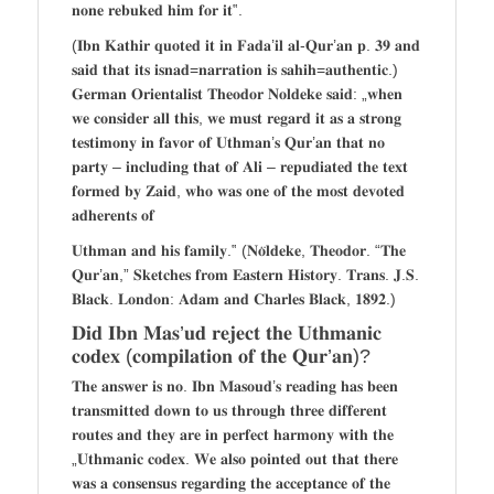
𝐧𝐨𝐧𝐞 𝐫𝐞𝐛𝐮𝐤𝐞𝐝 𝐡𝐢𝐦 𝐟𝐨𝐫 𝐢𝐭‟.
(𝐈𝐛𝐧 𝐊𝐚𝐭𝐡𝐢𝐫 𝐪𝐮𝐨𝐭𝐞𝐝 𝐢𝐭 𝐢𝐧 𝐅𝐚𝐝𝐚’𝐢𝐥 𝐚𝐥-𝐐𝐮𝐫’𝐚𝐧 𝐩. 𝟑𝟗 𝐚𝐧𝐝
𝐬𝐚𝐢𝐝 𝐭𝐡𝐚𝐭 𝐢𝐭𝐬 𝐢𝐬𝐧𝐚𝐝=𝐧𝐚𝐫𝐫𝐚𝐭𝐢𝐨𝐧 𝐢𝐬 𝐬𝐚𝐡𝐢𝐡=𝐚𝐮𝐭𝐡𝐞𝐧𝐭𝐢𝐜.)
𝐆𝐞𝐫𝐦𝐚𝐧 𝐎𝐫𝐢𝐞𝐧𝐭𝐚𝐥𝐢𝐬𝐭 𝐓𝐡𝐞𝐨𝐝𝐨𝐫 𝐍𝐨𝐥𝐝𝐞𝐤𝐞 𝐬𝐚𝐢𝐝: „𝐰𝐡𝐞𝐧
𝐰𝐞 𝐜𝐨𝐧𝐬𝐢𝐝𝐞𝐫 𝐚𝐥𝐥 𝐭𝐡𝐢𝐬, 𝐰𝐞 𝐦𝐮𝐬𝐭 𝐫𝐞𝐠𝐚𝐫𝐝 𝐢𝐭 𝐚𝐬 𝐚 𝐬𝐭𝐫𝐨𝐧𝐠
𝐭𝐞𝐬𝐭𝐢𝐦𝐨𝐧𝐲 𝐢𝐧 𝐟𝐚𝐯𝐨𝐫 𝐨𝐟 𝐔𝐭𝐡𝐦𝐚𝐧’𝐬 𝐐𝐮𝐫’𝐚𝐧 𝐭𝐡𝐚𝐭 𝐧𝐨
𝐩𝐚𝐫𝐭𝐲 – 𝐢𝐧𝐜𝐥𝐮𝐝𝐢𝐧𝐠 𝐭𝐡𝐚𝐭 𝐨𝐟 𝐀𝐥𝐢 – 𝐫𝐞𝐩𝐮𝐝𝐢𝐚𝐭𝐞𝐝 𝐭𝐡𝐞 𝐭𝐞𝐱𝐭
𝐟𝐨𝐫𝐦𝐞𝐝 𝐛𝐲 𝐙𝐚𝐢𝐝, 𝐰𝐡𝐨 𝐰𝐚𝐬 𝐨𝐧𝐞 𝐨𝐟 𝐭𝐡𝐞 𝐦𝐨𝐬𝐭 𝐝𝐞𝐯𝐨𝐭𝐞𝐝
𝐚𝐝𝐡𝐞𝐫𝐞𝐧𝐭𝐬 𝐨𝐟
𝐔𝐭𝐡𝐦𝐚𝐧 𝐚𝐧𝐝 𝐡𝐢𝐬 𝐟𝐚𝐦𝐢𝐥𝐲.‟ (𝐍𝐨̈𝐥𝐝𝐞𝐤𝐞, 𝐓𝐡𝐞𝐨𝐝𝐨𝐫. “𝐓𝐡𝐞
𝐐𝐮𝐫’𝐚𝐧,” 𝐒𝐤𝐞𝐭𝐜𝐡𝐞𝐬 𝐟𝐫𝐨𝐦 𝐄𝐚𝐬𝐭𝐞𝐫𝐧 𝐇𝐢𝐬𝐭𝐨𝐫𝐲. 𝐓𝐫𝐚𝐧𝐬. 𝐉.𝐒.
𝐁𝐥𝐚𝐜𝐤. 𝐋𝐨𝐧𝐝𝐨𝐧: 𝐀𝐝𝐚𝐦 𝐚𝐧𝐝 𝐂𝐡𝐚𝐫𝐥𝐞𝐬 𝐁𝐥𝐚𝐜𝐤, 𝟏𝟖𝟗𝟐.)
𝐃𝐢𝐝 𝐈𝐛𝐧 𝐌𝐚𝐬’𝐮𝐝 𝐫𝐞𝐣𝐞𝐜𝐭 𝐭𝐡𝐞 𝐔𝐭𝐡𝐦𝐚𝐧𝐢𝐜
𝐜𝐨𝐝𝐞𝐱 (𝐜𝐨𝐦𝐩𝐢𝐥𝐚𝐭𝐢𝐨𝐧 𝐨𝐟 𝐭𝐡𝐞 𝐐𝐮𝐫’𝐚𝐧)?
𝐓𝐡𝐞 𝐚𝐧𝐬𝐰𝐞𝐫 𝐢𝐬 𝐧𝐨. 𝐈𝐛𝐧 𝐌𝐚𝐬𝐨𝐮𝐝’𝐬 𝐫𝐞𝐚𝐝𝐢𝐧𝐠 𝐡𝐚𝐬 𝐛𝐞𝐞𝐧
𝐭𝐫𝐚𝐧𝐬𝐦𝐢𝐭𝐭𝐞𝐝 𝐝𝐨𝐰𝐧 𝐭𝐨 𝐮𝐬 𝐭𝐡𝐫𝐨𝐮𝐠𝐡 𝐭𝐡𝐫𝐞𝐞 𝐝𝐢𝐟𝐟𝐞𝐫𝐞𝐧𝐭
𝐫𝐨𝐮𝐭𝐞𝐬 𝐚𝐧𝐝 𝐭𝐡𝐞𝐲 𝐚𝐫𝐞 𝐢𝐧 𝐩𝐞𝐫𝐟𝐞𝐜𝐭 𝐡𝐚𝐫𝐦𝐨𝐧𝐲 𝐰𝐢𝐭𝐡 𝐭𝐡𝐞
„𝐔𝐭𝐡𝐦𝐚𝐧𝐢𝐜 𝐜𝐨𝐝𝐞𝐱. 𝐖𝐞 𝐚𝐥𝐬𝐨 𝐩𝐨𝐢𝐧𝐭𝐞𝐝 𝐨𝐮𝐭 𝐭𝐡𝐚𝐭 𝐭𝐡𝐞𝐫𝐞
𝐰𝐚𝐬 𝐚 𝐜𝐨𝐧𝐬𝐞𝐧𝐬𝐮𝐬 𝐫𝐞𝐠𝐚𝐫𝐝𝐢𝐧𝐠 𝐭𝐡𝐞 𝐚𝐜𝐜𝐞𝐩𝐭𝐚𝐧𝐜𝐞 𝐨𝐟 𝐭𝐡𝐞