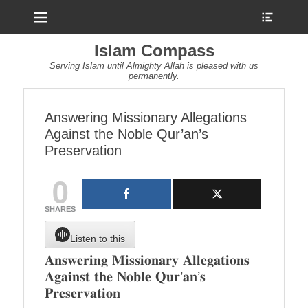
Menu
Show
Heade
Sideb
Islam Compass
Conte
Serving Islam until Almighty Allah is pleased with us
permanently.
Answering Missionary Allegations
Against the Noble Qur’an’s
Preservation
0
SHARES
Listen to this
𝐀𝐧𝐬𝐰𝐞𝐫𝐢𝐧𝐠 𝐌𝐢𝐬𝐬𝐢𝐨𝐧𝐚𝐫𝐲 𝐀𝐥𝐥𝐞𝐠𝐚𝐭𝐢𝐨𝐧𝐬
𝐀𝐠𝐚𝐢𝐧𝐬𝐭 𝐭𝐡𝐞 𝐍𝐨𝐛𝐥𝐞 𝐐𝐮𝐫’𝐚𝐧’𝐬
𝐏𝐫𝐞𝐬𝐞𝐫𝐯𝐚𝐭𝐢𝐨𝐧