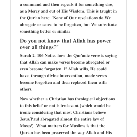
𝐚 𝐜𝐨𝐦𝐦𝐚𝐧𝐝 𝐚𝐧𝐝 𝐭𝐡𝐞𝐧 𝐫𝐞𝐩𝐞𝐚𝐥𝐬 𝐢𝐭 𝐟𝐨𝐫 𝐬𝐨𝐦𝐞𝐭𝐡𝐢𝐧𝐠 𝐞𝐥𝐬𝐞,
𝐚𝐬 𝐚 𝐌𝐞𝐫𝐜𝐲 𝐚𝐧𝐝 𝐨𝐮𝐭 𝐨𝐟 𝐇𝐢𝐬 𝐖𝐢𝐬𝐝𝐨𝐦. 𝐓𝐡𝐢𝐬 𝐢𝐬 𝐭𝐚𝐮𝐠𝐡𝐭 𝐢𝐧
𝐭𝐡𝐞 𝐐𝐮𝐫’𝐚𝐧 𝐡𝐞𝐫𝐞: “𝐍𝐨𝐧𝐞 𝐨𝐟 𝐎𝐮𝐫 𝐫𝐞𝐯𝐞𝐥𝐚𝐭𝐢𝐨𝐧𝐬 𝐝𝐨 𝐖𝐞
𝐚𝐛𝐫𝐨𝐠𝐚𝐭𝐞 𝐨𝐫 𝐜𝐚𝐮𝐬𝐞 𝐭𝐨 𝐛𝐞 𝐟𝐨𝐫𝐠𝐨𝐭𝐭𝐞𝐧, 𝐛𝐮𝐭 𝐖𝐞 𝐬𝐮𝐛𝐬𝐭𝐢𝐭𝐮𝐭𝐞
𝐬𝐨𝐦𝐞𝐭𝐡𝐢𝐧𝐠 𝐛𝐞𝐭𝐭𝐞𝐫 𝐨𝐫 𝐬𝐢𝐦𝐢𝐥𝐚𝐫:
𝐃𝐨 𝐲𝐨𝐮 𝐧𝐨𝐭 𝐤𝐧𝐨𝐰 𝐭𝐡𝐚𝐭 𝐀𝐥𝐥𝐚𝐡 𝐡𝐚𝐬 𝐩𝐨𝐰𝐞𝐫
𝐨𝐯𝐞𝐫 𝐚𝐥𝐥 𝐭𝐡𝐢𝐧𝐠𝐬?”
𝐒𝐮𝐫𝐚𝐡 𝟐: 𝟏𝟎𝟔 𝐍𝐨𝐭𝐢𝐜𝐞 𝐡𝐨𝐰 𝐭𝐡𝐞 𝐐𝐮𝐫’𝐚𝐧𝐢𝐜 𝐯𝐞𝐫𝐬𝐞 𝐢𝐬 𝐬𝐚𝐲𝐢𝐧𝐠
𝐭𝐡𝐚𝐭 𝐀𝐥𝐥𝐚𝐡 𝐜𝐚𝐧 𝐦𝐚𝐤𝐞 𝐯𝐞𝐫𝐬𝐞𝐬 𝐛𝐞𝐜𝐨𝐦𝐞 𝐚𝐛𝐫𝐨𝐠𝐚𝐭𝐞𝐝 𝐨𝐫
𝐞𝐯𝐞𝐧 𝐛𝐞𝐜𝐨𝐦𝐞 𝐟𝐨𝐫𝐠𝐨𝐭𝐭𝐞𝐧. 𝐈𝐟 𝐀𝐥𝐥𝐚𝐡 𝐰𝐢𝐥𝐥𝐬, 𝐇𝐞 𝐜𝐨𝐮𝐥𝐝
𝐡𝐚𝐯𝐞, 𝐭𝐡𝐫𝐨𝐮𝐠𝐡 𝐝𝐢𝐯𝐢𝐧𝐞 𝐢𝐧𝐭𝐞𝐫𝐯𝐞𝐧𝐭𝐢𝐨𝐧, 𝐦𝐚𝐝𝐞 𝐯𝐞𝐫𝐬𝐞𝐬
𝐛𝐞𝐜𝐨𝐦𝐞 𝐟𝐨𝐫𝐠𝐨𝐭𝐭𝐞𝐧 𝐚𝐧𝐝 𝐭𝐡𝐞𝐧 𝐫𝐞𝐩𝐥𝐚𝐜𝐞𝐝 𝐭𝐡𝐞𝐦 𝐰𝐢𝐭𝐡
𝐨𝐭𝐡𝐞𝐫𝐬.
𝐍𝐨𝐰 𝐰𝐡𝐞𝐭𝐡𝐞𝐫 𝐚 𝐂𝐡𝐫𝐢𝐬𝐭𝐢𝐚𝐧 𝐡𝐚𝐬 𝐭𝐡𝐞𝐨𝐥𝐨𝐠𝐢𝐜𝐚𝐥 𝐨𝐛𝐣𝐞𝐜𝐭𝐢𝐨𝐧𝐬
𝐭𝐨 𝐭𝐡𝐢𝐬 𝐛𝐞𝐥𝐢𝐞𝐟 𝐨𝐫 𝐧𝐨𝐭 𝐢𝐬 𝐢𝐫𝐫𝐞𝐥𝐞𝐯𝐚𝐧𝐭 (𝐰𝐡𝐢𝐜𝐡 𝐰𝐨𝐮𝐥𝐝 𝐛𝐞
𝐢𝐫𝐨𝐧𝐢𝐜 𝐜𝐨𝐧𝐬𝐢𝐝𝐞𝐫𝐢𝐧𝐠 𝐭𝐡𝐚𝐭 𝐦𝐨𝐬𝐭 𝐂𝐡𝐫𝐢𝐬𝐭𝐢𝐚𝐧𝐬 𝐛𝐞𝐥𝐢𝐞𝐯𝐞
𝐉𝐞𝐬𝐮𝐬/𝐏𝐚𝐮𝐥 𝐚𝐛𝐫𝐨𝐠𝐚𝐭𝐞𝐝 𝐚𝐥𝐦𝐨𝐬𝐭 𝐭𝐡𝐞 𝐞𝐧𝐭𝐢𝐫𝐞 𝐥𝐚𝐰 𝐨𝐟
𝐌𝐨𝐬𝐞𝐬!). 𝐖𝐡𝐚𝐭 𝐦𝐚𝐭𝐭𝐞𝐫𝐬 𝐟𝐨𝐫 𝐌𝐮𝐬𝐥𝐢𝐦𝐬 𝐢𝐬 𝐭𝐡𝐚𝐭 𝐭𝐡𝐞
𝐐𝐮𝐫’𝐚𝐧 𝐡𝐚𝐬 𝐛𝐞𝐞𝐧 𝐩𝐫𝐞𝐬𝐞𝐫𝐯𝐞𝐝 𝐭𝐡𝐞 𝐰𝐚𝐲 𝐀𝐥𝐥𝐚𝐡 𝐚𝐧𝐝 𝐇𝐢𝐬