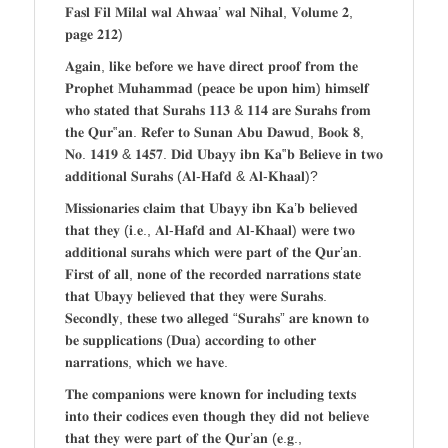
𝐅𝐚𝐬𝐥 𝐅𝐢𝐥 𝐌𝐢𝐥𝐚𝐥 𝐰𝐚𝐥 𝐀𝐡𝐰𝐚𝐚’ 𝐰𝐚𝐥 𝐍𝐢𝐡𝐚𝐥, 𝐕𝐨𝐥𝐮𝐦𝐞 𝟐,
𝐩𝐚𝐠𝐞 𝟐𝟏𝟐)
𝐀𝐠𝐚𝐢𝐧, 𝐥𝐢𝐤𝐞 𝐛𝐞𝐟𝐨𝐫𝐞 𝐰𝐞 𝐡𝐚𝐯𝐞 𝐝𝐢𝐫𝐞𝐜𝐭 𝐩𝐫𝐨𝐨𝐟 𝐟𝐫𝐨𝐦 𝐭𝐡𝐞
𝐏𝐫𝐨𝐩𝐡𝐞𝐭 𝐌𝐮𝐡𝐚𝐦𝐦𝐚𝐝 (𝐩𝐞𝐚𝐜𝐞 𝐛𝐞 𝐮𝐩𝐨𝐧 𝐡𝐢𝐦) 𝐡𝐢𝐦𝐬𝐞𝐥𝐟
𝐰𝐡𝐨 𝐬𝐭𝐚𝐭𝐞𝐝 𝐭𝐡𝐚𝐭 𝐒𝐮𝐫𝐚𝐡𝐬 𝟏𝟏𝟑 & 𝟏𝟏𝟒 𝐚𝐫𝐞 𝐒𝐮𝐫𝐚𝐡𝐬 𝐟𝐫𝐨𝐦
𝐭𝐡𝐞 𝐐𝐮𝐫‟𝐚𝐧. 𝐑𝐞𝐟𝐞𝐫 𝐭𝐨 𝐒𝐮𝐧𝐚𝐧 𝐀𝐛𝐮 𝐃𝐚𝐰𝐮𝐝, 𝐁𝐨𝐨𝐤 𝟖,
𝐍𝐨. 𝟏𝟒𝟏𝟗 & 𝟏𝟒𝟓𝟕. 𝐃𝐢𝐝 𝐔𝐛𝐚𝐲𝐲 𝐢𝐛𝐧 𝐊𝐚‟𝐛 𝐁𝐞𝐥𝐢𝐞𝐯𝐞 𝐢𝐧 𝐭𝐰𝐨
𝐚𝐝𝐝𝐢𝐭𝐢𝐨𝐧𝐚𝐥 𝐒𝐮𝐫𝐚𝐡𝐬 (𝐀𝐥-𝐇𝐚𝐟𝐝 & 𝐀𝐥-𝐊𝐡𝐚𝐚𝐥)?
𝐌𝐢𝐬𝐬𝐢𝐨𝐧𝐚𝐫𝐢𝐞𝐬 𝐜𝐥𝐚𝐢𝐦 𝐭𝐡𝐚𝐭 𝐔𝐛𝐚𝐲𝐲 𝐢𝐛𝐧 𝐊𝐚’𝐛 𝐛𝐞𝐥𝐢𝐞𝐯𝐞𝐝
𝐭𝐡𝐚𝐭 𝐭𝐡𝐞𝐲 (𝐢.𝐞., 𝐀𝐥-𝐇𝐚𝐟𝐝 𝐚𝐧𝐝 𝐀𝐥-𝐊𝐡𝐚𝐚𝐥) 𝐰𝐞𝐫𝐞 𝐭𝐰𝐨
𝐚𝐝𝐝𝐢𝐭𝐢𝐨𝐧𝐚𝐥 𝐬𝐮𝐫𝐚𝐡𝐬 𝐰𝐡𝐢𝐜𝐡 𝐰𝐞𝐫𝐞 𝐩𝐚𝐫𝐭 𝐨𝐟 𝐭𝐡𝐞 𝐐𝐮𝐫’𝐚𝐧.
𝐅𝐢𝐫𝐬𝐭 𝐨𝐟 𝐚𝐥𝐥, 𝐧𝐨𝐧𝐞 𝐨𝐟 𝐭𝐡𝐞 𝐫𝐞𝐜𝐨𝐫𝐝𝐞𝐝 𝐧𝐚𝐫𝐫𝐚𝐭𝐢𝐨𝐧𝐬 𝐬𝐭𝐚𝐭𝐞
𝐭𝐡𝐚𝐭 𝐔𝐛𝐚𝐲𝐲 𝐛𝐞𝐥𝐢𝐞𝐯𝐞𝐝 𝐭𝐡𝐚𝐭 𝐭𝐡𝐞𝐲 𝐰𝐞𝐫𝐞 𝐒𝐮𝐫𝐚𝐡𝐬.
𝐒𝐞𝐜𝐨𝐧𝐝𝐥𝐲, 𝐭𝐡𝐞𝐬𝐞 𝐭𝐰𝐨 𝐚𝐥𝐥𝐞𝐠𝐞𝐝 “𝐒𝐮𝐫𝐚𝐡𝐬” 𝐚𝐫𝐞 𝐤𝐧𝐨𝐰𝐧 𝐭𝐨
𝐛𝐞 𝐬𝐮𝐩𝐩𝐥𝐢𝐜𝐚𝐭𝐢𝐨𝐧𝐬 (𝐃𝐮𝐚) 𝐚𝐜𝐜𝐨𝐫𝐝𝐢𝐧𝐠 𝐭𝐨 𝐨𝐭𝐡𝐞𝐫
𝐧𝐚𝐫𝐫𝐚𝐭𝐢𝐨𝐧𝐬, 𝐰𝐡𝐢𝐜𝐡 𝐰𝐞 𝐡𝐚𝐯𝐞.
𝐓𝐡𝐞 𝐜𝐨𝐦𝐩𝐚𝐧𝐢𝐨𝐧𝐬 𝐰𝐞𝐫𝐞 𝐤𝐧𝐨𝐰𝐧 𝐟𝐨𝐫 𝐢𝐧𝐜𝐥𝐮𝐝𝐢𝐧𝐠 𝐭𝐞𝐱𝐭𝐬
𝐢𝐧𝐭𝐨 𝐭𝐡𝐞𝐢𝐫 𝐜𝐨𝐝𝐢𝐜𝐞𝐬 𝐞𝐯𝐞𝐧 𝐭𝐡𝐨𝐮𝐠𝐡 𝐭𝐡𝐞𝐲 𝐝𝐢𝐝 𝐧𝐨𝐭 𝐛𝐞𝐥𝐢𝐞𝐯𝐞
𝐭𝐡𝐚𝐭 𝐭𝐡𝐞𝐲 𝐰𝐞𝐫𝐞 𝐩𝐚𝐫𝐭 𝐨𝐟 𝐭𝐡𝐞 𝐐𝐮𝐫’𝐚𝐧 (𝐞.𝐠.,