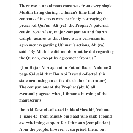
𝐓𝐡𝐞𝐫𝐞 𝐰𝐚𝐬 𝐚 𝐮𝐧𝐚𝐧𝐢𝐦𝐨𝐮𝐬 𝐜𝐨𝐧𝐬𝐞𝐧𝐬𝐮𝐬 𝐟𝐫𝐨𝐦 𝐞𝐯𝐞𝐫𝐲 𝐬𝐢𝐧𝐠𝐥𝐞
𝐌𝐮𝐬𝐥𝐢𝐦 𝐥𝐢𝐯𝐢𝐧𝐠 𝐝𝐮𝐫𝐢𝐧𝐠 „𝐔𝐭𝐡𝐦𝐚𝐧’𝐬 𝐭𝐢𝐦𝐞 𝐭𝐡𝐚𝐭 𝐭𝐡𝐞
𝐜𝐨𝐧𝐭𝐞𝐧𝐭𝐬 𝐨𝐟 𝐡𝐢𝐬 𝐭𝐞𝐱𝐭𝐬 𝐰𝐞𝐫𝐞 𝐩𝐞𝐫𝐟𝐞𝐜𝐭𝐥𝐲 𝐩𝐨𝐫𝐭𝐫𝐚𝐲𝐢𝐧𝐠 𝐭𝐡𝐞
𝐩𝐫𝐞𝐬𝐞𝐫𝐯𝐞𝐝 𝐐𝐮𝐫’𝐚𝐧. 𝐀𝐥𝐢 (𝐫𝐚), 𝐭𝐡𝐞 𝐏𝐫𝐨𝐩𝐡𝐞𝐭’𝐬 𝐩𝐚𝐭𝐞𝐫𝐧𝐚𝐥
𝐜𝐨𝐮𝐬𝐢𝐧, 𝐬𝐨𝐧-𝐢𝐧-𝐥𝐚𝐰, 𝐦𝐚𝐣𝐨𝐫 𝐜𝐨𝐦𝐩𝐚𝐧𝐢𝐨𝐧 𝐚𝐧𝐝 𝐟𝐨𝐮𝐫𝐭𝐡
𝐂𝐚𝐥𝐢𝐩𝐡, 𝐚𝐬𝐬𝐮𝐫𝐞𝐬 𝐮𝐬 𝐭𝐡𝐚𝐭 𝐭𝐡𝐞𝐫𝐞 𝐰𝐚𝐬 𝐚 𝐜𝐨𝐧𝐬𝐞𝐧𝐬𝐮𝐬 𝐢𝐧
𝐚𝐠𝐫𝐞𝐞𝐦𝐞𝐧𝐭 𝐫𝐞𝐠𝐚𝐫𝐝𝐢𝐧𝐠 𝐔𝐭𝐡𝐦𝐚𝐧’𝐬 𝐚𝐜𝐭𝐢𝐨𝐧𝐬, 𝐀𝐥𝐢 (𝐫𝐚)
𝐬𝐚𝐢𝐝: “𝐁𝐲 𝐀𝐥𝐥𝐚𝐡, 𝐡𝐞 𝐝𝐢𝐝 𝐧𝐨𝐭 𝐝𝐨 𝐰𝐡𝐚𝐭 𝐡𝐞 𝐝𝐢𝐝 𝐫𝐞𝐠𝐚𝐫𝐝𝐢𝐧𝐠
𝐭𝐡𝐞 𝐐𝐮𝐫’𝐚𝐧, 𝐞𝐱𝐜𝐞𝐩𝐭 𝐛𝐲 𝐚𝐠𝐫𝐞𝐞𝐦𝐞𝐧𝐭 𝐟𝐫𝐨𝐦 𝐮𝐬.”
(𝐈𝐛𝐧 𝐇𝐚𝐣𝐚𝐫 𝐀𝐥 𝐀𝐬𝐪𝐚𝐥𝐚𝐧𝐢 𝐢𝐧 𝐅𝐚𝐭𝐡𝐮𝐥 𝐁𝐚𝐚𝐫𝐢, 𝐕𝐨𝐥𝐮𝐦𝐞 𝟖,
𝐩𝐚𝐠𝐞 𝟔𝟑𝟒 𝐬𝐚𝐢𝐝 𝐭𝐡𝐚𝐭 𝐈𝐛𝐧 𝐀𝐛𝐢 𝐃𝐚𝐰𝐮𝐝 𝐜𝐨𝐥𝐥𝐞𝐜𝐭𝐞𝐝 𝐭𝐡𝐢𝐬
𝐬𝐭𝐚𝐭𝐞𝐦𝐞𝐧𝐭 𝐮𝐬𝐢𝐧𝐠 𝐚𝐧 𝐚𝐮𝐭𝐡𝐞𝐧𝐭𝐢𝐜 𝐜𝐡𝐚𝐢𝐧 𝐨𝐟 𝐧𝐚𝐫𝐫𝐚𝐭𝐨𝐫𝐬)
𝐓𝐡𝐞 𝐜𝐨𝐦𝐩𝐚𝐧𝐢𝐨𝐧𝐬 𝐨𝐟 𝐭𝐡𝐞 𝐏𝐫𝐨𝐩𝐡𝐞𝐭 (𝐩𝐛𝐮𝐡) 𝐚𝐥𝐥
𝐞𝐯𝐞𝐧𝐭𝐮𝐚𝐥𝐥𝐲 𝐚𝐠𝐫𝐞𝐞𝐝 𝐰𝐢𝐭𝐡 „𝐔𝐭𝐡𝐦𝐚𝐧’𝐬 𝐛𝐮𝐫𝐧𝐢𝐧𝐠 𝐨𝐟 𝐭𝐡𝐞
𝐦𝐚𝐧𝐮𝐬𝐜𝐫𝐢𝐩𝐭𝐬.
𝐈𝐛𝐧 𝐀𝐛𝐢 𝐃𝐚𝐰𝐮𝐝 𝐜𝐨𝐥𝐥𝐞𝐜𝐭𝐞𝐝 𝐢𝐧 𝐡𝐢𝐬 𝐚𝐥𝐌𝐚𝐬𝐚𝐡𝐢𝐟, 𝐕𝐨𝐥𝐮𝐦𝐞
𝟏, 𝐩𝐚𝐠𝐞 𝟒𝟓, 𝐟𝐫𝐨𝐦 𝐌𝐮𝐬𝐚𝐛 𝐛𝐢𝐧 𝐒𝐚𝐚𝐝 𝐰𝐡𝐨 𝐬𝐚𝐢𝐝: 𝐈 𝐟𝐨𝐮𝐧𝐝
𝐨𝐯𝐞𝐫𝐰𝐡𝐞𝐥𝐦𝐢𝐧𝐠 𝐬𝐮𝐩𝐩𝐨𝐫𝐭 𝐟𝐨𝐫 𝐔𝐭𝐡𝐦𝐚𝐧’𝐬 (𝐜𝐨𝐦𝐩𝐢𝐥𝐚𝐭𝐢𝐨𝐧)
𝐟𝐫𝐨𝐦 𝐭𝐡𝐞 𝐩𝐞𝐨𝐩𝐥𝐞, 𝐡𝐨𝐰𝐞𝐯𝐞𝐫 𝐢𝐭 𝐬𝐮𝐫𝐩𝐫𝐢𝐬𝐞𝐝 𝐭𝐡𝐞𝐦, 𝐛𝐮𝐭