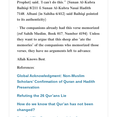
𝐏𝐫𝐨𝐩𝐡𝐞𝐭) 𝐬𝐚𝐢𝐝, ‘𝐈 𝐜𝐚𝐧’𝐭 𝐝𝐨 𝐭𝐡𝐢𝐬.'” (𝐒𝐮𝐧𝐚𝐧 𝐀𝐥-𝐊𝐮𝐛𝐫𝐚
𝐁𝐚𝐢𝐡𝐢𝐪𝐢 𝟖/𝟐𝟏𝟏 & 𝐒𝐮𝐧𝐚𝐧 𝐀𝐥-𝐊𝐮𝐛𝐫𝐚 𝐍𝐚𝐬𝐚𝐢 𝐇𝐚𝐝𝐢𝐭𝐡
𝟕𝟏𝟒𝟖. 𝐀𝐥𝐛𝐚𝐧𝐢 (𝐢𝐧 𝐒𝐚𝐡𝐢𝐡𝐚 𝟔/𝟒𝟏𝟐) 𝐬𝐚𝐢𝐝 𝐁𝐚𝐢𝐡𝐢𝐪𝐢 𝐩𝐨𝐢𝐧𝐭𝐞𝐝
𝐭𝐨 𝐢𝐭𝐬 𝐚𝐮𝐭𝐡𝐞𝐧𝐭𝐢𝐜𝐢𝐭𝐲)
· 𝐓𝐡𝐞 𝐜𝐨𝐦𝐩𝐚𝐧𝐢𝐨𝐧𝐬 𝐚𝐥𝐫𝐞𝐚𝐝𝐲 𝐡𝐚𝐝 𝐭𝐡𝐢𝐬 𝐯𝐞𝐫𝐬𝐞 𝐦𝐞𝐦𝐨𝐫𝐢𝐳𝐞𝐝
(𝐫𝐞𝐟 𝐒𝐚𝐡𝐢𝐡 𝐌𝐮𝐬𝐥𝐢𝐦, 𝐁𝐨𝐨𝐤 𝟎𝟏𝟕, 𝐍𝐮𝐦𝐛𝐞𝐫 𝟒𝟏𝟗𝟒). 𝐔𝐧𝐥𝐞𝐬𝐬
𝐭𝐡𝐞𝐲 𝐰𝐚𝐧𝐭 𝐭𝐨 𝐚𝐫𝐠𝐮𝐞 𝐭𝐡𝐚𝐭 𝐭𝐡𝐢𝐬 𝐬𝐡𝐞𝐞𝐩 𝐚𝐥𝐬𝐨 “𝐚𝐭𝐞 𝐭𝐡𝐞
𝐦𝐞𝐦𝐨𝐫𝐢𝐞𝐬” 𝐨𝐟 𝐭𝐡𝐞 𝐜𝐨𝐦𝐩𝐚𝐧𝐢𝐨𝐧𝐬 𝐰𝐡𝐨 𝐦𝐞𝐦𝐨𝐫𝐢𝐳𝐞𝐝 𝐭𝐡𝐨𝐬𝐞
𝐯𝐞𝐫𝐬𝐞𝐬, 𝐭𝐡𝐞𝐲 𝐡𝐚𝐯𝐞 𝐧𝐨 𝐚𝐫𝐠𝐮𝐦𝐞𝐧𝐭𝐬 𝐥𝐞𝐟𝐭 𝐭𝐨 𝐚𝐝𝐯𝐚𝐧𝐜𝐞.
𝐀𝐥𝐥𝐚𝐡 𝐊𝐧𝐨𝐰𝐬 𝐁𝐞𝐬𝐭.
𝐑𝐞𝐟𝐞𝐫𝐞𝐧𝐜𝐞𝐬:
Global Acknowledgment: Non-Muslim
Scholars’ Confirmation of Quran and Hadith
Preservation
Refuting the 26 Qur’ans Lie
How do we know that Qur’an has not been
changed?