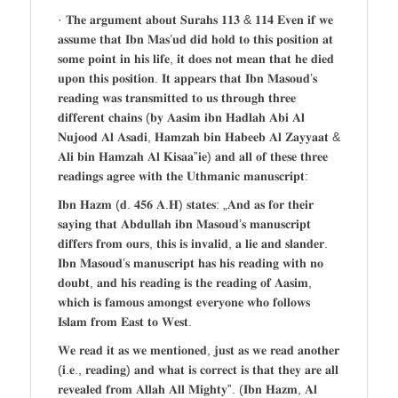
· 𝐓𝐡𝐞 𝐚𝐫𝐠𝐮𝐦𝐞𝐧𝐭 𝐚𝐛𝐨𝐮𝐭 𝐒𝐮𝐫𝐚𝐡𝐬 𝟏𝟏𝟑 & 𝟏𝟏𝟒 𝐄𝐯𝐞𝐧 𝐢𝐟 𝐰𝐞
𝐚𝐬𝐬𝐮𝐦𝐞 𝐭𝐡𝐚𝐭 𝐈𝐛𝐧 𝐌𝐚𝐬’𝐮𝐝 𝐝𝐢𝐝 𝐡𝐨𝐥𝐝 𝐭𝐨 𝐭𝐡𝐢𝐬 𝐩𝐨𝐬𝐢𝐭𝐢𝐨𝐧 𝐚𝐭
𝐬𝐨𝐦𝐞 𝐩𝐨𝐢𝐧𝐭 𝐢𝐧 𝐡𝐢𝐬 𝐥𝐢𝐟𝐞, 𝐢𝐭 𝐝𝐨𝐞𝐬 𝐧𝐨𝐭 𝐦𝐞𝐚𝐧 𝐭𝐡𝐚𝐭 𝐡𝐞 𝐝𝐢𝐞𝐝
𝐮𝐩𝐨𝐧 𝐭𝐡𝐢𝐬 𝐩𝐨𝐬𝐢𝐭𝐢𝐨𝐧. 𝐈𝐭 𝐚𝐩𝐩𝐞𝐚𝐫𝐬 𝐭𝐡𝐚𝐭 𝐈𝐛𝐧 𝐌𝐚𝐬𝐨𝐮𝐝’𝐬
𝐫𝐞𝐚𝐝𝐢𝐧𝐠 𝐰𝐚𝐬 𝐭𝐫𝐚𝐧𝐬𝐦𝐢𝐭𝐭𝐞𝐝 𝐭𝐨 𝐮𝐬 𝐭𝐡𝐫𝐨𝐮𝐠𝐡 𝐭𝐡𝐫𝐞𝐞
𝐝𝐢𝐟𝐟𝐞𝐫𝐞𝐧𝐭 𝐜𝐡𝐚𝐢𝐧𝐬 (𝐛𝐲 𝐀𝐚𝐬𝐢𝐦 𝐢𝐛𝐧 𝐇𝐚𝐝𝐥𝐚𝐡 𝐀𝐛𝐢 𝐀𝐥
𝐍𝐮𝐣𝐨𝐨𝐝 𝐀𝐥 𝐀𝐬𝐚𝐝𝐢, 𝐇𝐚𝐦𝐳𝐚𝐡 𝐛𝐢𝐧 𝐇𝐚𝐛𝐞𝐞𝐛 𝐀𝐥 𝐙𝐚𝐲𝐲𝐚𝐚𝐭 &
𝐀𝐥𝐢 𝐛𝐢𝐧 𝐇𝐚𝐦𝐳𝐚𝐡 𝐀𝐥 𝐊𝐢𝐬𝐚𝐚‟𝐢𝐞) 𝐚𝐧𝐝 𝐚𝐥𝐥 𝐨𝐟 𝐭𝐡𝐞𝐬𝐞 𝐭𝐡𝐫𝐞𝐞
𝐫𝐞𝐚𝐝𝐢𝐧𝐠𝐬 𝐚𝐠𝐫𝐞𝐞 𝐰𝐢𝐭𝐡 𝐭𝐡𝐞 𝐔𝐭𝐡𝐦𝐚𝐧𝐢𝐜 𝐦𝐚𝐧𝐮𝐬𝐜𝐫𝐢𝐩𝐭:
𝐈𝐛𝐧 𝐇𝐚𝐳𝐦 (𝐝. 𝟒𝟓𝟔 𝐀.𝐇) 𝐬𝐭𝐚𝐭𝐞𝐬: „𝐀𝐧𝐝 𝐚𝐬 𝐟𝐨𝐫 𝐭𝐡𝐞𝐢𝐫
𝐬𝐚𝐲𝐢𝐧𝐠 𝐭𝐡𝐚𝐭 𝐀𝐛𝐝𝐮𝐥𝐥𝐚𝐡 𝐢𝐛𝐧 𝐌𝐚𝐬𝐨𝐮𝐝’𝐬 𝐦𝐚𝐧𝐮𝐬𝐜𝐫𝐢𝐩𝐭
𝐝𝐢𝐟𝐟𝐞𝐫𝐬 𝐟𝐫𝐨𝐦 𝐨𝐮𝐫𝐬, 𝐭𝐡𝐢𝐬 𝐢𝐬 𝐢𝐧𝐯𝐚𝐥𝐢𝐝, 𝐚 𝐥𝐢𝐞 𝐚𝐧𝐝 𝐬𝐥𝐚𝐧𝐝𝐞𝐫.
𝐈𝐛𝐧 𝐌𝐚𝐬𝐨𝐮𝐝’𝐬 𝐦𝐚𝐧𝐮𝐬𝐜𝐫𝐢𝐩𝐭 𝐡𝐚𝐬 𝐡𝐢𝐬 𝐫𝐞𝐚𝐝𝐢𝐧𝐠 𝐰𝐢𝐭𝐡 𝐧𝐨
𝐝𝐨𝐮𝐛𝐭, 𝐚𝐧𝐝 𝐡𝐢𝐬 𝐫𝐞𝐚𝐝𝐢𝐧𝐠 𝐢𝐬 𝐭𝐡𝐞 𝐫𝐞𝐚𝐝𝐢𝐧𝐠 𝐨𝐟 𝐀𝐚𝐬𝐢𝐦,
𝐰𝐡𝐢𝐜𝐡 𝐢𝐬 𝐟𝐚𝐦𝐨𝐮𝐬 𝐚𝐦𝐨𝐧𝐠𝐬𝐭 𝐞𝐯𝐞𝐫𝐲𝐨𝐧𝐞 𝐰𝐡𝐨 𝐟𝐨𝐥𝐥𝐨𝐰𝐬
𝐈𝐬𝐥𝐚𝐦 𝐟𝐫𝐨𝐦 𝐄𝐚𝐬𝐭 𝐭𝐨 𝐖𝐞𝐬𝐭.
𝐖𝐞 𝐫𝐞𝐚𝐝 𝐢𝐭 𝐚𝐬 𝐰𝐞 𝐦𝐞𝐧𝐭𝐢𝐨𝐧𝐞𝐝, 𝐣𝐮𝐬𝐭 𝐚𝐬 𝐰𝐞 𝐫𝐞𝐚𝐝 𝐚𝐧𝐨𝐭𝐡𝐞𝐫
(𝐢.𝐞., 𝐫𝐞𝐚𝐝𝐢𝐧𝐠) 𝐚𝐧𝐝 𝐰𝐡𝐚𝐭 𝐢𝐬 𝐜𝐨𝐫𝐫𝐞𝐜𝐭 𝐢𝐬 𝐭𝐡𝐚𝐭 𝐭𝐡𝐞𝐲 𝐚𝐫𝐞 𝐚𝐥𝐥
𝐫𝐞𝐯𝐞𝐚𝐥𝐞𝐝 𝐟𝐫𝐨𝐦 𝐀𝐥𝐥𝐚𝐡 𝐀𝐥𝐥 𝐌𝐢𝐠𝐡𝐭𝐲‟. (𝐈𝐛𝐧 𝐇𝐚𝐳𝐦, 𝐀𝐥