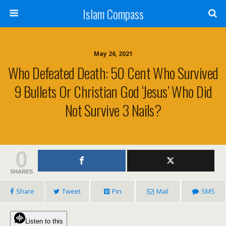
Islam Compass
May 26, 2021
Who Defeated Death: 50 Cent Who Survived
9 Bullets Or Christian God ‘Jesus’ Who Did
Not Survive 3 Nails?
0
SHARES
Share
Tweet
Pin
Mail
SMS
Listen to this