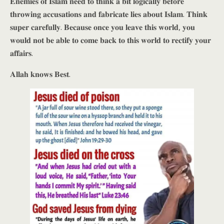
𝐄𝐧𝐞𝐦𝐢𝐞𝐬 𝐨𝐟 𝐈𝐬𝐥𝐚𝐦 𝐧𝐞𝐞𝐝 𝐭𝐨 𝐭𝐡𝐢𝐧𝐤 𝐚 𝐛𝐢𝐭 𝐥𝐨𝐠𝐢𝐜𝐚𝐥𝐥𝐲 𝐛𝐞𝐟𝐨𝐫𝐞
𝐭𝐡𝐫𝐨𝐰𝐢𝐧𝐠 𝐚𝐜𝐜𝐮𝐬𝐚𝐭𝐢𝐨𝐧𝐬 𝐚𝐧𝐝 𝐟𝐚𝐛𝐫𝐢𝐜𝐚𝐭𝐞 𝐥𝐢𝐞𝐬 𝐚𝐛𝐨𝐮𝐭 𝐈𝐬𝐥𝐚𝐦. 𝐓𝐡𝐢𝐧𝐤
𝐬𝐮𝐩𝐞𝐫 𝐜𝐚𝐫𝐞𝐟𝐮𝐥𝐥𝐲. 𝐁𝐞𝐜𝐚𝐮𝐬𝐞 𝐨𝐧𝐜𝐞 𝐲𝐨𝐮 𝐥𝐞𝐚𝐯𝐞 𝐭𝐡𝐢𝐬 𝐰𝐨𝐫𝐥𝐝, 𝐲𝐨𝐮
𝐰𝐨𝐮𝐥𝐝 𝐧𝐨𝐭 𝐛𝐞 𝐚𝐛𝐥𝐞 𝐭𝐨 𝐜𝐨𝐦𝐞 𝐛𝐚𝐜𝐤 𝐭𝐨 𝐭𝐡𝐢𝐬 𝐰𝐨𝐫𝐥𝐝 𝐭𝐨 𝐫𝐞𝐜𝐭𝐢𝐟𝐲 𝐲𝐨𝐮𝐫
𝐚𝐟𝐟𝐚𝐢𝐫𝐬.
𝐀𝐥𝐥𝐚𝐡 𝐤𝐧𝐨𝐰𝐬 𝐁𝐞𝐬𝐭.