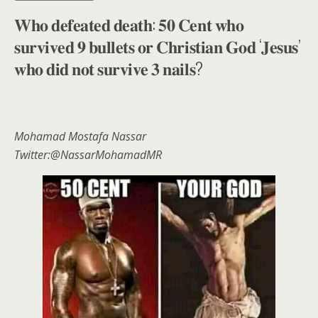
𝐖𝐡𝐨 𝐝𝐞𝐟𝐞𝐚𝐭𝐞𝐝 𝐝𝐞𝐚𝐭𝐡: 𝟓𝟎 𝐂𝐞𝐧𝐭 𝐰𝐡𝐨
𝐬𝐮𝐫𝐯𝐢𝐯𝐞𝐝 𝟗 𝐛𝐮𝐥𝐥𝐞𝐭𝐬 𝐨𝐫 𝐂𝐡𝐫𝐢𝐬𝐭𝐢𝐚𝐧 𝐆𝐨𝐝 ‘𝐉𝐞𝐬𝐮𝐬’
𝐰𝐡𝐨 𝐝𝐢𝐝 𝐧𝐨𝐭 𝐬𝐮𝐫𝐯𝐢𝐯𝐞 𝟑 𝐧𝐚𝐢𝐥𝐬?
Mohamad Mostafa Nassar
Twitter:@NassarMohamadMR