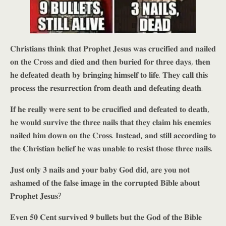
𝐂𝐡𝐫𝐢𝐬𝐭𝐢𝐚𝐧𝐬 𝐭𝐡𝐢𝐧𝐤 𝐭𝐡𝐚𝐭 𝐏𝐫𝐨𝐩𝐡𝐞𝐭 𝐉𝐞𝐬𝐮𝐬 𝐰𝐚𝐬 𝐜𝐫𝐮𝐜𝐢𝐟𝐢𝐞𝐝 𝐚𝐧𝐝 𝐧𝐚𝐢𝐥𝐞𝐝
𝐨𝐧 𝐭𝐡𝐞 𝐂𝐫𝐨𝐬𝐬 𝐚𝐧𝐝 𝐝𝐢𝐞𝐝 𝐚𝐧𝐝 𝐭𝐡𝐞𝐧 𝐛𝐮𝐫𝐢𝐞𝐝 𝐟𝐨𝐫 𝐭𝐡𝐫𝐞𝐞 𝐝𝐚𝐲𝐬, 𝐭𝐡𝐞𝐧
𝐡𝐞 𝐝𝐞𝐟𝐞𝐚𝐭𝐞𝐝 𝐝𝐞𝐚𝐭𝐡 𝐛𝐲 𝐛𝐫𝐢𝐧𝐠𝐢𝐧𝐠 𝐡𝐢𝐦𝐬𝐞𝐥𝐟 𝐭𝐨 𝐥𝐢𝐟𝐞. 𝐓𝐡𝐞𝐲 𝐜𝐚𝐥𝐥 𝐭𝐡𝐢𝐬
𝐩𝐫𝐨𝐜𝐞𝐬𝐬 𝐭𝐡𝐞 𝐫𝐞𝐬𝐮𝐫𝐫𝐞𝐜𝐭𝐢𝐨𝐧 𝐟𝐫𝐨𝐦 𝐝𝐞𝐚𝐭𝐡 𝐚𝐧𝐝 𝐝𝐞𝐟𝐞𝐚𝐭𝐢𝐧𝐠 𝐝𝐞𝐚𝐭𝐡.
𝐈𝐟 𝐡𝐞 𝐫𝐞𝐚𝐥𝐥𝐲 𝐰𝐞𝐫𝐞 𝐬𝐞𝐧𝐭 𝐭𝐨 𝐛𝐞 𝐜𝐫𝐮𝐜𝐢𝐟𝐢𝐞𝐝 𝐚𝐧𝐝 𝐝𝐞𝐟𝐞𝐚𝐭𝐞𝐝 𝐭𝐨 𝐝𝐞𝐚𝐭𝐡,
𝐡𝐞 𝐰𝐨𝐮𝐥𝐝 𝐬𝐮𝐫𝐯𝐢𝐯𝐞 𝐭𝐡𝐞 𝐭𝐡𝐫𝐞𝐞 𝐧𝐚𝐢𝐥𝐬 𝐭𝐡𝐚𝐭 𝐭𝐡𝐞𝐲 𝐜𝐥𝐚𝐢𝐦 𝐡𝐢𝐬 𝐞𝐧𝐞𝐦𝐢𝐞𝐬
𝐧𝐚𝐢𝐥𝐞𝐝 𝐡𝐢𝐦 𝐝𝐨𝐰𝐧 𝐨𝐧 𝐭𝐡𝐞 𝐂𝐫𝐨𝐬𝐬. 𝐈𝐧𝐬𝐭𝐞𝐚𝐝, 𝐚𝐧𝐝 𝐬𝐭𝐢𝐥𝐥 𝐚𝐜𝐜𝐨𝐫𝐝𝐢𝐧𝐠 𝐭𝐨
𝐭𝐡𝐞 𝐂𝐡𝐫𝐢𝐬𝐭𝐢𝐚𝐧 𝐛𝐞𝐥𝐢𝐞𝐟 𝐡𝐞 𝐰𝐚𝐬 𝐮𝐧𝐚𝐛𝐥𝐞 𝐭𝐨 𝐫𝐞𝐬𝐢𝐬𝐭 𝐭𝐡𝐨𝐬𝐞 𝐭𝐡𝐫𝐞𝐞 𝐧𝐚𝐢𝐥𝐬.
𝐉𝐮𝐬𝐭 𝐨𝐧𝐥𝐲 𝟑 𝐧𝐚𝐢𝐥𝐬 𝐚𝐧𝐝 𝐲𝐨𝐮𝐫 𝐛𝐚𝐛𝐲 𝐆𝐨𝐝 𝐝𝐢𝐝, 𝐚𝐫𝐞 𝐲𝐨𝐮 𝐧𝐨𝐭
𝐚𝐬𝐡𝐚𝐦𝐞𝐝 𝐨𝐟 𝐭𝐡𝐞 𝐟𝐚𝐥𝐬𝐞 𝐢𝐦𝐚𝐠𝐞 𝐢𝐧 𝐭𝐡𝐞 𝐜𝐨𝐫𝐫𝐮𝐩𝐭𝐞𝐝 𝐁𝐢𝐛𝐥𝐞 𝐚𝐛𝐨𝐮𝐭
𝐏𝐫𝐨𝐩𝐡𝐞𝐭 𝐉𝐞𝐬𝐮𝐬?
𝐄𝐯𝐞𝐧 𝟓𝟎 𝐂𝐞𝐧𝐭 𝐬𝐮𝐫𝐯𝐢𝐯𝐞𝐝 𝟗 𝐛𝐮𝐥𝐥𝐞𝐭𝐬 𝐛𝐮𝐭 𝐭𝐡𝐞 𝐆𝐨𝐝 𝐨𝐟 𝐭𝐡𝐞 𝐁𝐢𝐛𝐥𝐞