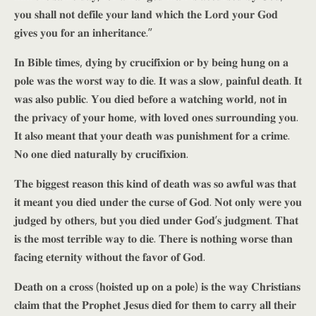
𝐲𝐨𝐮 𝐬𝐡𝐚𝐥𝐥 𝐧𝐨𝐭 𝐝𝐞𝐟𝐢𝐥𝐞 𝐲𝐨𝐮𝐫 𝐥𝐚𝐧𝐝 𝐰𝐡𝐢𝐜𝐡 𝐭𝐡𝐞 𝐋𝐨𝐫𝐝 𝐲𝐨𝐮𝐫 𝐆𝐨𝐝
𝐠𝐢𝐯𝐞𝐬 𝐲𝐨𝐮 𝐟𝐨𝐫 𝐚𝐧 𝐢𝐧𝐡𝐞𝐫𝐢𝐭𝐚𝐧𝐜𝐞.”
𝐈𝐧 𝐁𝐢𝐛𝐥𝐞 𝐭𝐢𝐦𝐞𝐬, 𝐝𝐲𝐢𝐧𝐠 𝐛𝐲 𝐜𝐫𝐮𝐜𝐢𝐟𝐢𝐱𝐢𝐨𝐧 𝐨𝐫 𝐛𝐲 𝐛𝐞𝐢𝐧𝐠 𝐡𝐮𝐧𝐠 𝐨𝐧 𝐚
𝐩𝐨𝐥𝐞 𝐰𝐚𝐬 𝐭𝐡𝐞 𝐰𝐨𝐫𝐬𝐭 𝐰𝐚𝐲 𝐭𝐨 𝐝𝐢𝐞. 𝐈𝐭 𝐰𝐚𝐬 𝐚 𝐬𝐥𝐨𝐰, 𝐩𝐚𝐢𝐧𝐟𝐮𝐥 𝐝𝐞𝐚𝐭𝐡. 𝐈𝐭
𝐰𝐚𝐬 𝐚𝐥𝐬𝐨 𝐩𝐮𝐛𝐥𝐢𝐜. 𝐘𝐨𝐮 𝐝𝐢𝐞𝐝 𝐛𝐞𝐟𝐨𝐫𝐞 𝐚 𝐰𝐚𝐭𝐜𝐡𝐢𝐧𝐠 𝐰𝐨𝐫𝐥𝐝, 𝐧𝐨𝐭 𝐢𝐧
𝐭𝐡𝐞 𝐩𝐫𝐢𝐯𝐚𝐜𝐲 𝐨𝐟 𝐲𝐨𝐮𝐫 𝐡𝐨𝐦𝐞, 𝐰𝐢𝐭𝐡 𝐥𝐨𝐯𝐞𝐝 𝐨𝐧𝐞𝐬 𝐬𝐮𝐫𝐫𝐨𝐮𝐧𝐝𝐢𝐧𝐠 𝐲𝐨𝐮.
𝐈𝐭 𝐚𝐥𝐬𝐨 𝐦𝐞𝐚𝐧𝐭 𝐭𝐡𝐚𝐭 𝐲𝐨𝐮𝐫 𝐝𝐞𝐚𝐭𝐡 𝐰𝐚𝐬 𝐩𝐮𝐧𝐢𝐬𝐡𝐦𝐞𝐧𝐭 𝐟𝐨𝐫 𝐚 𝐜𝐫𝐢𝐦𝐞.
𝐍𝐨 𝐨𝐧𝐞 𝐝𝐢𝐞𝐝 𝐧𝐚𝐭𝐮𝐫𝐚𝐥𝐥𝐲 𝐛𝐲 𝐜𝐫𝐮𝐜𝐢𝐟𝐢𝐱𝐢𝐨𝐧.
𝐓𝐡𝐞 𝐛𝐢𝐠𝐠𝐞𝐬𝐭 𝐫𝐞𝐚𝐬𝐨𝐧 𝐭𝐡𝐢𝐬 𝐤𝐢𝐧𝐝 𝐨𝐟 𝐝𝐞𝐚𝐭𝐡 𝐰𝐚𝐬 𝐬𝐨 𝐚𝐰𝐟𝐮𝐥 𝐰𝐚𝐬 𝐭𝐡𝐚𝐭
𝐢𝐭 𝐦𝐞𝐚𝐧𝐭 𝐲𝐨𝐮 𝐝𝐢𝐞𝐝 𝐮𝐧𝐝𝐞𝐫 𝐭𝐡𝐞 𝐜𝐮𝐫𝐬𝐞 𝐨𝐟 𝐆𝐨𝐝. 𝐍𝐨𝐭 𝐨𝐧𝐥𝐲 𝐰𝐞𝐫𝐞 𝐲𝐨𝐮
𝐣𝐮𝐝𝐠𝐞𝐝 𝐛𝐲 𝐨𝐭𝐡𝐞𝐫𝐬, 𝐛𝐮𝐭 𝐲𝐨𝐮 𝐝𝐢𝐞𝐝 𝐮𝐧𝐝𝐞𝐫 𝐆𝐨𝐝’𝐬 𝐣𝐮𝐝𝐠𝐦𝐞𝐧𝐭. 𝐓𝐡𝐚𝐭
𝐢𝐬 𝐭𝐡𝐞 𝐦𝐨𝐬𝐭 𝐭𝐞𝐫𝐫𝐢𝐛𝐥𝐞 𝐰𝐚𝐲 𝐭𝐨 𝐝𝐢𝐞. 𝐓𝐡𝐞𝐫𝐞 𝐢𝐬 𝐧𝐨𝐭𝐡𝐢𝐧𝐠 𝐰𝐨𝐫𝐬𝐞 𝐭𝐡𝐚𝐧
𝐟𝐚𝐜𝐢𝐧𝐠 𝐞𝐭𝐞𝐫𝐧𝐢𝐭𝐲 𝐰𝐢𝐭𝐡𝐨𝐮𝐭 𝐭𝐡𝐞 ­𝐟𝐚𝐯𝐨𝐫 𝐨𝐟 𝐆𝐨𝐝.
𝐃𝐞𝐚𝐭𝐡 𝐨𝐧 𝐚 𝐜𝐫𝐨𝐬𝐬 (𝐡𝐨𝐢𝐬𝐭𝐞𝐝 𝐮𝐩 𝐨𝐧 𝐚 𝐩𝐨𝐥𝐞) 𝐢𝐬 𝐭𝐡𝐞 𝐰𝐚𝐲 𝐂𝐡𝐫𝐢𝐬𝐭𝐢𝐚𝐧𝐬
𝐜𝐥𝐚𝐢𝐦 𝐭𝐡𝐚𝐭 𝐭𝐡𝐞 𝐏𝐫𝐨𝐩𝐡𝐞𝐭 𝐉𝐞𝐬𝐮𝐬 𝐝𝐢𝐞𝐝 𝐟𝐨𝐫 𝐭𝐡𝐞𝐦 𝐭𝐨 𝐜𝐚𝐫𝐫𝐲 𝐚𝐥𝐥 𝐭𝐡𝐞𝐢𝐫