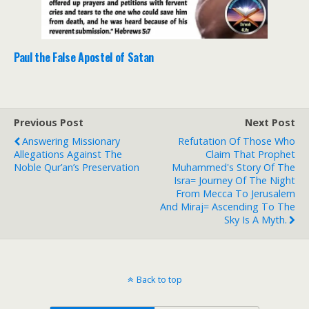
Paul the False Apostel of Satan
Previous Post
Next Post
Answering Missionary
Refutation Of Those Who
Allegations Against The
Claim That Prophet
Noble Qur’an’s Preservation
Muhammed's Story Of The
Isra= Journey Of The Night
From Mecca To Jerusalem
And Miraj= Ascending To The
Sky Is A Myth.
Back to top