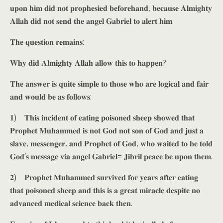
𝐮𝐩𝐨𝐧 𝐡𝐢𝐦 𝐝𝐢𝐝 𝐧𝐨𝐭 𝐩𝐫𝐨𝐩𝐡𝐞𝐬𝐢𝐞𝐝 𝐛𝐞𝐟𝐨𝐫𝐞𝐡𝐚𝐧𝐝, 𝐛𝐞𝐜𝐚𝐮𝐬𝐞 𝐀𝐥𝐦𝐢𝐠𝐡𝐭𝐲
𝐀𝐥𝐥𝐚𝐡 𝐝𝐢𝐝 𝐧𝐨𝐭 𝐬𝐞𝐧𝐝 𝐭𝐡𝐞 𝐚𝐧𝐠𝐞𝐥 𝐆𝐚𝐛𝐫𝐢𝐞𝐥 𝐭𝐨 𝐚𝐥𝐞𝐫𝐭 𝐡𝐢𝐦.
𝐓𝐡𝐞 𝐪𝐮𝐞𝐬𝐭𝐢𝐨𝐧 𝐫𝐞𝐦𝐚𝐢𝐧𝐬:
𝐖𝐡𝐲 𝐝𝐢𝐝 𝐀𝐥𝐦𝐢𝐠𝐡𝐭𝐲 𝐀𝐥𝐥𝐚𝐡 𝐚𝐥𝐥𝐨𝐰 𝐭𝐡𝐢𝐬 𝐭𝐨 𝐡𝐚𝐩𝐩𝐞𝐧?
𝐓𝐡𝐞 𝐚𝐧𝐬𝐰𝐞𝐫 𝐢𝐬 𝐪𝐮𝐢𝐭𝐞 𝐬𝐢𝐦𝐩𝐥𝐞 𝐭𝐨 𝐭𝐡𝐨𝐬𝐞 𝐰𝐡𝐨 𝐚𝐫𝐞 𝐥𝐨𝐠𝐢𝐜𝐚𝐥 𝐚𝐧𝐝 𝐟𝐚𝐢𝐫
𝐚𝐧𝐝 𝐰𝐨𝐮𝐥𝐝 𝐛𝐞 𝐚𝐬 𝐟𝐨𝐥𝐥𝐨𝐰𝐬:
𝟏) 𝐓𝐡𝐢𝐬 𝐢𝐧𝐜𝐢𝐝𝐞𝐧𝐭 𝐨𝐟 𝐞𝐚𝐭𝐢𝐧𝐠 𝐩𝐨𝐢𝐬𝐨𝐧𝐞𝐝 𝐬𝐡𝐞𝐞𝐩 𝐬𝐡𝐨𝐰𝐞𝐝 𝐭𝐡𝐚𝐭
𝐏𝐫𝐨𝐩𝐡𝐞𝐭 𝐌𝐮𝐡𝐚𝐦𝐦𝐞𝐝 𝐢𝐬 𝐧𝐨𝐭 𝐆𝐨𝐝 𝐧𝐨𝐭 𝐬𝐨𝐧 𝐨𝐟 𝐆𝐨𝐝 𝐚𝐧𝐝 𝐣𝐮𝐬𝐭 𝐚
𝐬𝐥𝐚𝐯𝐞, 𝐦𝐞𝐬𝐬𝐞𝐧𝐠𝐞𝐫, 𝐚𝐧𝐝 𝐏𝐫𝐨𝐩𝐡𝐞𝐭 𝐨𝐟 𝐆𝐨𝐝, 𝐰𝐡𝐨 𝐰𝐚𝐢𝐭𝐞𝐝 𝐭𝐨 𝐛𝐞 𝐭𝐨𝐥𝐝
𝐆𝐨𝐝’𝐬 𝐦𝐞𝐬𝐬𝐚𝐠𝐞 𝐯𝐢𝐚 𝐚𝐧𝐠𝐞𝐥 𝐆𝐚𝐛𝐫𝐢𝐞𝐥= 𝐉𝐢𝐛𝐫𝐢𝐥 𝐩𝐞𝐚𝐜𝐞 𝐛𝐞 𝐮𝐩𝐨𝐧 𝐭𝐡𝐞𝐦.
𝟐) 𝐏𝐫𝐨𝐩𝐡𝐞𝐭 𝐌𝐮𝐡𝐚𝐦𝐦𝐞𝐝 𝐬𝐮𝐫𝐯𝐢𝐯𝐞𝐝 𝐟𝐨𝐫 𝐲𝐞𝐚𝐫𝐬 𝐚𝐟𝐭𝐞𝐫 𝐞𝐚𝐭𝐢𝐧𝐠
𝐭𝐡𝐚𝐭 𝐩𝐨𝐢𝐬𝐨𝐧𝐞𝐝 𝐬𝐡𝐞𝐞𝐩 𝐚𝐧𝐝 𝐭𝐡𝐢𝐬 𝐢𝐬 𝐚 𝐠𝐫𝐞𝐚𝐭 𝐦𝐢𝐫𝐚𝐜𝐥𝐞 𝐝𝐞𝐬𝐩𝐢𝐭𝐞 𝐧𝐨
𝐚𝐝𝐯𝐚𝐧𝐜𝐞𝐝 𝐦𝐞𝐝𝐢𝐜𝐚𝐥 𝐬𝐜𝐢𝐞𝐧𝐜𝐞 𝐛𝐚𝐜𝐤 𝐭𝐡𝐞𝐧.