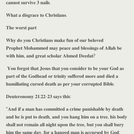
𝐜𝐚𝐧𝐧𝐨𝐭 𝐬𝐮𝐫𝐯𝐢𝐯𝐞 𝟑 𝐧𝐚𝐢𝐥𝐬.
𝐖𝐡𝐚𝐭 𝐚 𝐝𝐢𝐬𝐠𝐫𝐚𝐜𝐞 𝐭𝐨 𝐂𝐡𝐫𝐢𝐬𝐭𝐢𝐚𝐧𝐬.
𝐓𝐡𝐞 𝐰𝐨𝐫𝐬𝐭 𝐩𝐚𝐫𝐭
𝐖𝐡𝐲 𝐝𝐨 𝐲𝐨𝐮 𝐂𝐡𝐫𝐢𝐬𝐭𝐢𝐚𝐧𝐬 𝐦𝐚𝐤𝐞 𝐟𝐮𝐧 𝐨𝐟 𝐨𝐮𝐫 𝐛𝐞𝐥𝐨𝐯𝐞𝐝
𝐏𝐫𝐨𝐩𝐡𝐞𝐭 𝐌𝐨𝐡𝐚𝐦𝐦𝐞𝐝 𝐦𝐚𝐲 𝐩𝐞𝐚𝐜𝐞 𝐚𝐧𝐝 𝐛𝐥𝐞𝐬𝐬𝐢𝐧𝐠𝐬 𝐨𝐟 𝐀𝐥𝐥𝐚𝐡 𝐛𝐞
𝐰𝐢𝐭𝐡 𝐡𝐢𝐦, 𝐚𝐧𝐝 𝐠𝐫𝐞𝐚𝐭 𝐬𝐜𝐡𝐨𝐥𝐚𝐫 𝐀𝐡𝐦𝐞𝐝 𝐃𝐞𝐞𝐝𝐚𝐭?
𝐘𝐨𝐮 𝐟𝐨𝐫𝐠𝐨𝐭 𝐭𝐡𝐚𝐭 𝐉𝐞𝐬𝐮𝐬 𝐭𝐡𝐚𝐭 𝐲𝐨𝐮 𝐜𝐨𝐧𝐬𝐢𝐝𝐞𝐫 𝐭𝐨 𝐛𝐞 𝐲𝐨𝐮𝐫 𝐆𝐨𝐝 𝐚𝐬
𝐩𝐚𝐫𝐭 𝐨𝐟 𝐭𝐡𝐞 𝐆𝐨𝐝𝐡𝐞𝐚𝐝 𝐨𝐫 𝐭𝐫𝐢𝐧𝐢𝐭𝐲 𝐬𝐮𝐟𝐟𝐞𝐫𝐞𝐝 𝐦𝐨𝐫𝐞 𝐚𝐧𝐝 𝐝𝐢𝐞𝐝 𝐚
𝐡𝐮𝐦𝐢𝐥𝐢𝐚𝐭𝐢𝐧𝐠 𝐜𝐮𝐫𝐬𝐞𝐝 𝐝𝐞𝐚𝐭𝐡 𝐚𝐬 𝐩𝐞𝐫 𝐲𝐨𝐮𝐫 𝐜𝐨𝐫𝐫𝐮𝐩𝐭𝐞𝐝 𝐁𝐢𝐛𝐥𝐞.
𝐃𝐞𝐮𝐭𝐞𝐫𝐨𝐧𝐨𝐦𝐲 𝟐𝟏:𝟐𝟐-𝟐𝟑 𝐬𝐚𝐲𝐬 𝐭𝐡𝐢𝐬:
“𝐀𝐧𝐝 𝐢𝐟 𝐚 𝐦𝐚𝐧 𝐡𝐚𝐬 𝐜𝐨𝐦𝐦𝐢𝐭𝐭𝐞𝐝 𝐚 𝐜𝐫𝐢𝐦𝐞 𝐩𝐮𝐧𝐢𝐬𝐡𝐚𝐛𝐥𝐞 𝐛𝐲 𝐝𝐞𝐚𝐭𝐡
𝐚𝐧𝐝 𝐡𝐞 𝐢𝐬 𝐩𝐮𝐭 𝐭𝐨 𝐝𝐞𝐚𝐭𝐡, 𝐚𝐧𝐝 𝐲𝐨𝐮 𝐡𝐚𝐧𝐠 𝐡𝐢𝐦 𝐨𝐧 𝐚 𝐭𝐫𝐞𝐞, 𝐡𝐢𝐬 𝐛𝐨𝐝𝐲
𝐬𝐡𝐚𝐥𝐥 𝐧𝐨𝐭 𝐫𝐞𝐦𝐚𝐢𝐧 𝐚𝐥𝐥 𝐧𝐢𝐠𝐡𝐭 𝐮𝐩𝐨𝐧 𝐭𝐡𝐞 𝐭𝐫𝐞𝐞, 𝐛𝐮𝐭 𝐲𝐨𝐮 𝐬𝐡𝐚𝐥𝐥 𝐛𝐮𝐫𝐲
𝐡𝐢𝐦 𝐭𝐡𝐞 𝐬𝐚𝐦𝐞 𝐝𝐚𝐲, 𝐟𝐨𝐫 𝐚 𝐡𝐚𝐧𝐠𝐞𝐝 𝐦𝐚𝐧 𝐢𝐬 𝐚𝐜𝐜𝐮𝐫𝐬𝐞𝐝 𝐛𝐲 𝐆𝐨𝐝;