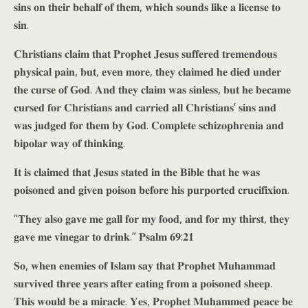
𝐬𝐢𝐧𝐬 𝐨𝐧 𝐭𝐡𝐞𝐢𝐫 𝐛𝐞𝐡𝐚𝐥𝐟 𝐨𝐟 𝐭𝐡𝐞𝐦, 𝐰𝐡𝐢𝐜𝐡 𝐬𝐨𝐮𝐧𝐝𝐬 𝐥𝐢𝐤𝐞 𝐚 𝐥𝐢𝐜𝐞𝐧𝐬𝐞 𝐭𝐨
𝐬𝐢𝐧.
𝐂𝐡𝐫𝐢𝐬𝐭𝐢𝐚𝐧𝐬 𝐜𝐥𝐚𝐢𝐦 𝐭𝐡𝐚𝐭 𝐏𝐫𝐨𝐩𝐡𝐞𝐭 𝐉𝐞𝐬𝐮𝐬 𝐬𝐮𝐟𝐟𝐞𝐫𝐞𝐝 𝐭𝐫𝐞𝐦𝐞𝐧𝐝𝐨𝐮𝐬
𝐩𝐡𝐲𝐬𝐢𝐜𝐚𝐥 𝐩𝐚𝐢𝐧, 𝐛𝐮𝐭, 𝐞𝐯𝐞𝐧 𝐦𝐨𝐫𝐞, 𝐭𝐡𝐞𝐲 𝐜𝐥𝐚𝐢𝐦𝐞𝐝 𝐡𝐞 𝐝𝐢𝐞𝐝 𝐮𝐧𝐝𝐞𝐫
𝐭𝐡𝐞 𝐜𝐮𝐫𝐬𝐞 𝐨𝐟 𝐆𝐨𝐝. 𝐀𝐧𝐝 𝐭𝐡𝐞𝐲 𝐜𝐥𝐚𝐢𝐦 𝐰𝐚𝐬 𝐬𝐢𝐧𝐥𝐞𝐬𝐬, 𝐛𝐮𝐭 𝐡𝐞 𝐛𝐞𝐜𝐚𝐦𝐞
𝐜𝐮𝐫𝐬𝐞𝐝 𝐟𝐨𝐫 𝐂𝐡𝐫𝐢𝐬𝐭𝐢𝐚𝐧𝐬 𝐚𝐧𝐝 𝐜𝐚𝐫𝐫𝐢𝐞𝐝 𝐚𝐥𝐥 𝐂𝐡𝐫𝐢𝐬𝐭𝐢𝐚𝐧𝐬’ 𝐬𝐢𝐧𝐬 𝐚𝐧𝐝
𝐰𝐚𝐬 𝐣𝐮𝐝𝐠𝐞𝐝 𝐟𝐨𝐫 𝐭𝐡𝐞𝐦 𝐛𝐲 𝐆𝐨𝐝. 𝐂𝐨𝐦𝐩𝐥𝐞𝐭𝐞 𝐬𝐜𝐡𝐢𝐳𝐨𝐩𝐡𝐫𝐞𝐧𝐢𝐚 𝐚𝐧𝐝
𝐛𝐢𝐩𝐨𝐥𝐚𝐫 𝐰𝐚𝐲 𝐨𝐟 𝐭𝐡𝐢𝐧𝐤𝐢𝐧𝐠.
𝐈𝐭 𝐢𝐬 𝐜𝐥𝐚𝐢𝐦𝐞𝐝 𝐭𝐡𝐚𝐭 𝐉𝐞𝐬𝐮𝐬 𝐬𝐭𝐚𝐭𝐞𝐝 𝐢𝐧 𝐭𝐡𝐞 𝐁𝐢𝐛𝐥𝐞 𝐭𝐡𝐚𝐭 𝐡𝐞 𝐰𝐚𝐬
𝐩𝐨𝐢𝐬𝐨𝐧𝐞𝐝 𝐚𝐧𝐝 𝐠𝐢𝐯𝐞𝐧 𝐩𝐨𝐢𝐬𝐨𝐧 𝐛𝐞𝐟𝐨𝐫𝐞 𝐡𝐢𝐬 𝐩𝐮𝐫𝐩𝐨𝐫𝐭𝐞𝐝 𝐜𝐫𝐮𝐜𝐢𝐟𝐢𝐱𝐢𝐨𝐧.
“𝐓𝐡𝐞𝐲 𝐚𝐥𝐬𝐨 𝐠𝐚𝐯𝐞 𝐦𝐞 𝐠𝐚𝐥𝐥 𝐟𝐨𝐫 𝐦𝐲 𝐟𝐨𝐨𝐝, 𝐚𝐧𝐝 𝐟𝐨𝐫 𝐦𝐲 𝐭𝐡𝐢𝐫𝐬𝐭, 𝐭𝐡𝐞𝐲
𝐠𝐚𝐯𝐞 𝐦𝐞 𝐯𝐢𝐧𝐞𝐠𝐚𝐫 𝐭𝐨 𝐝𝐫𝐢𝐧𝐤.” 𝐏𝐬𝐚𝐥𝐦 𝟔𝟗:𝟐𝟏
𝐒𝐨, 𝐰𝐡𝐞𝐧 𝐞𝐧𝐞𝐦𝐢𝐞𝐬 𝐨𝐟 𝐈𝐬𝐥𝐚𝐦 𝐬𝐚𝐲 𝐭𝐡𝐚𝐭 𝐏𝐫𝐨𝐩𝐡𝐞𝐭 𝐌𝐮𝐡𝐚𝐦𝐦𝐚𝐝
𝐬𝐮𝐫𝐯𝐢𝐯𝐞𝐝 𝐭𝐡𝐫𝐞𝐞 𝐲𝐞𝐚𝐫𝐬 𝐚𝐟𝐭𝐞𝐫 𝐞𝐚𝐭𝐢𝐧𝐠 𝐟𝐫𝐨𝐦 𝐚 𝐩𝐨𝐢𝐬𝐨𝐧𝐞𝐝 𝐬𝐡𝐞𝐞𝐩.
𝐓𝐡𝐢𝐬 𝐰𝐨𝐮𝐥𝐝 𝐛𝐞 𝐚 𝐦𝐢𝐫𝐚𝐜𝐥𝐞. 𝐘𝐞𝐬, 𝐏𝐫𝐨𝐩𝐡𝐞𝐭 𝐌𝐮𝐡𝐚𝐦𝐦𝐞𝐝 𝐩𝐞𝐚𝐜𝐞 𝐛𝐞