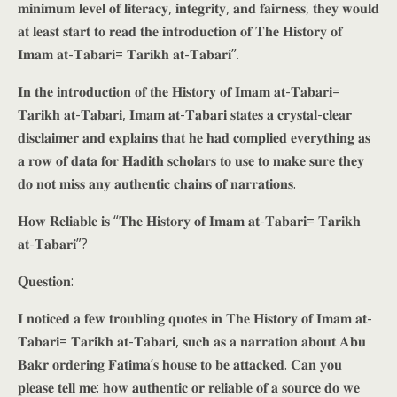
𝐦𝐢𝐧𝐢𝐦𝐮𝐦 𝐥𝐞𝐯𝐞𝐥 𝐨𝐟 𝐥𝐢𝐭𝐞𝐫𝐚𝐜𝐲, 𝐢𝐧𝐭𝐞𝐠𝐫𝐢𝐭𝐲, 𝐚𝐧𝐝 𝐟𝐚𝐢𝐫𝐧𝐞𝐬𝐬, 𝐭𝐡𝐞𝐲 𝐰𝐨𝐮𝐥𝐝
𝐚𝐭 𝐥𝐞𝐚𝐬𝐭 𝐬𝐭𝐚𝐫𝐭 𝐭𝐨 𝐫𝐞𝐚𝐝 𝐭𝐡𝐞 𝐢𝐧𝐭𝐫𝐨𝐝𝐮𝐜𝐭𝐢𝐨𝐧 𝐨𝐟 𝐓𝐡𝐞 𝐇𝐢𝐬𝐭𝐨𝐫𝐲 𝐨𝐟
𝐈𝐦𝐚𝐦 𝐚𝐭-𝐓𝐚𝐛𝐚𝐫𝐢= 𝐓𝐚𝐫𝐢𝐤𝐡 𝐚𝐭-𝐓𝐚𝐛𝐚𝐫𝐢”.
𝐈𝐧 𝐭𝐡𝐞 𝐢𝐧𝐭𝐫𝐨𝐝𝐮𝐜𝐭𝐢𝐨𝐧 𝐨𝐟 𝐭𝐡𝐞 𝐇𝐢𝐬𝐭𝐨𝐫𝐲 𝐨𝐟 𝐈𝐦𝐚𝐦 𝐚𝐭-𝐓𝐚𝐛𝐚𝐫𝐢=
𝐓𝐚𝐫𝐢𝐤𝐡 𝐚𝐭-𝐓𝐚𝐛𝐚𝐫𝐢, 𝐈𝐦𝐚𝐦 𝐚𝐭-𝐓𝐚𝐛𝐚𝐫𝐢 𝐬𝐭𝐚𝐭𝐞𝐬 𝐚 𝐜𝐫𝐲𝐬𝐭𝐚𝐥-𝐜𝐥𝐞𝐚𝐫
𝐝𝐢𝐬𝐜𝐥𝐚𝐢𝐦𝐞𝐫 𝐚𝐧𝐝 𝐞𝐱𝐩𝐥𝐚𝐢𝐧𝐬 𝐭𝐡𝐚𝐭 𝐡𝐞 𝐡𝐚𝐝 𝐜𝐨𝐦𝐩𝐥𝐢𝐞𝐝 𝐞𝐯𝐞𝐫𝐲𝐭𝐡𝐢𝐧𝐠 𝐚𝐬
𝐚 𝐫𝐨𝐰 𝐨𝐟 𝐝𝐚𝐭𝐚 𝐟𝐨𝐫 𝐇𝐚𝐝𝐢𝐭𝐡 𝐬𝐜𝐡𝐨𝐥𝐚𝐫𝐬 𝐭𝐨 𝐮𝐬𝐞 𝐭𝐨 𝐦𝐚𝐤𝐞 𝐬𝐮𝐫𝐞 𝐭𝐡𝐞𝐲
𝐝𝐨 𝐧𝐨𝐭 𝐦𝐢𝐬𝐬 𝐚𝐧𝐲 𝐚𝐮𝐭𝐡𝐞𝐧𝐭𝐢𝐜 𝐜𝐡𝐚𝐢𝐧𝐬 𝐨𝐟 𝐧𝐚𝐫𝐫𝐚𝐭𝐢𝐨𝐧𝐬.
𝐇𝐨𝐰 𝐑𝐞𝐥𝐢𝐚𝐛𝐥𝐞 𝐢𝐬 “𝐓𝐡𝐞 𝐇𝐢𝐬𝐭𝐨𝐫𝐲 𝐨𝐟 𝐈𝐦𝐚𝐦 𝐚𝐭-𝐓𝐚𝐛𝐚𝐫𝐢= 𝐓𝐚𝐫𝐢𝐤𝐡
𝐚𝐭-𝐓𝐚𝐛𝐚𝐫𝐢”?
𝐐𝐮𝐞𝐬𝐭𝐢𝐨𝐧:
𝐈 𝐧𝐨𝐭𝐢𝐜𝐞𝐝 𝐚 𝐟𝐞𝐰 𝐭𝐫𝐨𝐮𝐛𝐥𝐢𝐧𝐠 𝐪𝐮𝐨𝐭𝐞𝐬 𝐢𝐧 𝐓𝐡𝐞 𝐇𝐢𝐬𝐭𝐨𝐫𝐲 𝐨𝐟 𝐈𝐦𝐚𝐦 𝐚𝐭-
𝐓𝐚𝐛𝐚𝐫𝐢= 𝐓𝐚𝐫𝐢𝐤𝐡 𝐚𝐭-𝐓𝐚𝐛𝐚𝐫𝐢, 𝐬𝐮𝐜𝐡 𝐚𝐬 𝐚 𝐧𝐚𝐫𝐫𝐚𝐭𝐢𝐨𝐧 𝐚𝐛𝐨𝐮𝐭 𝐀𝐛𝐮
𝐁𝐚𝐤𝐫 𝐨𝐫𝐝𝐞𝐫𝐢𝐧𝐠 𝐅𝐚𝐭𝐢𝐦𝐚’𝐬 𝐡𝐨𝐮𝐬𝐞 𝐭𝐨 𝐛𝐞 𝐚𝐭𝐭𝐚𝐜𝐤𝐞𝐝. 𝐂𝐚𝐧 𝐲𝐨𝐮
𝐩𝐥𝐞𝐚𝐬𝐞 𝐭𝐞𝐥𝐥 𝐦𝐞: 𝐡𝐨𝐰 𝐚𝐮𝐭𝐡𝐞𝐧𝐭𝐢𝐜 𝐨𝐫 𝐫𝐞𝐥𝐢𝐚𝐛𝐥𝐞 𝐨𝐟 𝐚 𝐬𝐨𝐮𝐫𝐜𝐞 𝐝𝐨 𝐰𝐞