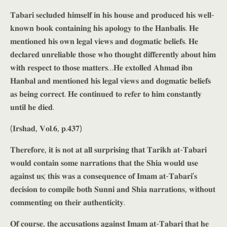
𝐓𝐚𝐛𝐚𝐫𝐢 𝐬𝐞𝐜𝐥𝐮𝐝𝐞𝐝 𝐡𝐢𝐦𝐬𝐞𝐥𝐟 𝐢𝐧 𝐡𝐢𝐬 𝐡𝐨𝐮𝐬𝐞 𝐚𝐧𝐝 𝐩𝐫𝐨𝐝𝐮𝐜𝐞𝐝 𝐡𝐢𝐬 𝐰𝐞𝐥𝐥-
𝐤𝐧𝐨𝐰𝐧 𝐛𝐨𝐨𝐤 𝐜𝐨𝐧𝐭𝐚𝐢𝐧𝐢𝐧𝐠 𝐡𝐢𝐬 𝐚𝐩𝐨𝐥𝐨𝐠𝐲 𝐭𝐨 𝐭𝐡𝐞 𝐇𝐚𝐧𝐛𝐚𝐥𝐢𝐬. 𝐇𝐞
𝐦𝐞𝐧𝐭𝐢𝐨𝐧𝐞𝐝 𝐡𝐢𝐬 𝐨𝐰𝐧 𝐥𝐞𝐠𝐚𝐥 𝐯𝐢𝐞𝐰𝐬 𝐚𝐧𝐝 𝐝𝐨𝐠𝐦𝐚𝐭𝐢𝐜 𝐛𝐞𝐥𝐢𝐞𝐟𝐬. 𝐇𝐞
𝐝𝐞𝐜𝐥𝐚𝐫𝐞𝐝 𝐮𝐧𝐫𝐞𝐥𝐢𝐚𝐛𝐥𝐞 𝐭𝐡𝐨𝐬𝐞 𝐰𝐡𝐨 𝐭𝐡𝐨𝐮𝐠𝐡𝐭 𝐝𝐢𝐟𝐟𝐞𝐫𝐞𝐧𝐭𝐥𝐲 𝐚𝐛𝐨𝐮𝐭 𝐡𝐢𝐦
𝐰𝐢𝐭𝐡 𝐫𝐞𝐬𝐩𝐞𝐜𝐭 𝐭𝐨 𝐭𝐡𝐨𝐬𝐞 𝐦𝐚𝐭𝐭𝐞𝐫𝐬…𝐇𝐞 𝐞𝐱𝐭𝐨𝐥𝐥𝐞𝐝 𝐀𝐡𝐦𝐚𝐝 𝐢𝐛𝐧
𝐇𝐚𝐧𝐛𝐚𝐥 𝐚𝐧𝐝 𝐦𝐞𝐧𝐭𝐢𝐨𝐧𝐞𝐝 𝐡𝐢𝐬 𝐥𝐞𝐠𝐚𝐥 𝐯𝐢𝐞𝐰𝐬 𝐚𝐧𝐝 𝐝𝐨𝐠𝐦𝐚𝐭𝐢𝐜 𝐛𝐞𝐥𝐢𝐞𝐟𝐬
𝐚𝐬 𝐛𝐞𝐢𝐧𝐠 𝐜𝐨𝐫𝐫𝐞𝐜𝐭. 𝐇𝐞 𝐜𝐨𝐧𝐭𝐢𝐧𝐮𝐞𝐝 𝐭𝐨 𝐫𝐞𝐟𝐞𝐫 𝐭𝐨 𝐡𝐢𝐦 𝐜𝐨𝐧𝐬𝐭𝐚𝐧𝐭𝐥𝐲
𝐮𝐧𝐭𝐢𝐥 𝐡𝐞 𝐝𝐢𝐞𝐝.
(𝐈𝐫𝐬𝐡𝐚𝐝, 𝐕𝐨𝐥.𝟔, 𝐩.𝟒𝟑𝟕)
𝐓𝐡𝐞𝐫𝐞𝐟𝐨𝐫𝐞, 𝐢𝐭 𝐢𝐬 𝐧𝐨𝐭 𝐚𝐭 𝐚𝐥𝐥 𝐬𝐮𝐫𝐩𝐫𝐢𝐬𝐢𝐧𝐠 𝐭𝐡𝐚𝐭 𝐓𝐚𝐫𝐢𝐤𝐡 𝐚𝐭-𝐓𝐚𝐛𝐚𝐫𝐢
𝐰𝐨𝐮𝐥𝐝 𝐜𝐨𝐧𝐭𝐚𝐢𝐧 𝐬𝐨𝐦𝐞 𝐧𝐚𝐫𝐫𝐚𝐭𝐢𝐨𝐧𝐬 𝐭𝐡𝐚𝐭 𝐭𝐡𝐞 𝐒𝐡𝐢𝐚 𝐰𝐨𝐮𝐥𝐝 𝐮𝐬𝐞
𝐚𝐠𝐚𝐢𝐧𝐬𝐭 𝐮𝐬; 𝐭𝐡𝐢𝐬 𝐰𝐚𝐬 𝐚 𝐜𝐨𝐧𝐬𝐞𝐪𝐮𝐞𝐧𝐜𝐞 𝐨𝐟 𝐈𝐦𝐚𝐦 𝐚𝐭-𝐓𝐚𝐛𝐚𝐫𝐢’𝐬
𝐝𝐞𝐜𝐢𝐬𝐢𝐨𝐧 𝐭𝐨 𝐜𝐨𝐦𝐩𝐢𝐥𝐞 𝐛𝐨𝐭𝐡 𝐒𝐮𝐧𝐧𝐢 𝐚𝐧𝐝 𝐒𝐡𝐢𝐚 𝐧𝐚𝐫𝐫𝐚𝐭𝐢𝐨𝐧𝐬, 𝐰𝐢𝐭𝐡𝐨𝐮𝐭
𝐜𝐨𝐦𝐦𝐞𝐧𝐭𝐢𝐧𝐠 𝐨𝐧 𝐭𝐡𝐞𝐢𝐫 𝐚𝐮𝐭𝐡𝐞𝐧𝐭𝐢𝐜𝐢𝐭𝐲.
𝐎𝐟 𝐜𝐨𝐮𝐫𝐬𝐞, 𝐭𝐡𝐞 𝐚𝐜𝐜𝐮𝐬𝐚𝐭𝐢𝐨𝐧𝐬 𝐚𝐠𝐚𝐢𝐧𝐬𝐭 𝐈𝐦𝐚𝐦 𝐚𝐭-𝐓𝐚𝐛𝐚𝐫𝐢 𝐭𝐡𝐚𝐭 𝐡𝐞