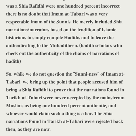
𝐰𝐚𝐬 𝐚 𝐒𝐡𝐢𝐚 𝐑𝐚𝐟𝐢𝐝𝐡𝐢 𝐰𝐞𝐫𝐞 𝐨𝐧𝐞 𝐡𝐮𝐧𝐝𝐫𝐞𝐝 𝐩𝐞𝐫𝐜𝐞𝐧𝐭 𝐢𝐧𝐜𝐨𝐫𝐫𝐞𝐜𝐭;
𝐭𝐡𝐞𝐫𝐞 𝐢𝐬 𝐧𝐨 𝐝𝐨𝐮𝐛𝐭 𝐭𝐡𝐚𝐭 𝐈𝐦𝐚𝐦 𝐚𝐭-𝐓𝐚𝐛𝐚𝐫𝐢 𝐰𝐚𝐬 𝐚 𝐯𝐞𝐫𝐲
𝐫𝐞𝐬𝐩𝐞𝐜𝐭𝐚𝐛𝐥𝐞 𝐈𝐦𝐚𝐦 𝐨𝐟 𝐭𝐡𝐞 𝐒𝐮𝐧𝐧𝐢𝐬. 𝐇𝐞 𝐦𝐞𝐫𝐞𝐥𝐲 𝐢𝐧𝐜𝐥𝐮𝐝𝐞𝐝 𝐒𝐡𝐢𝐚
𝐧𝐚𝐫𝐫𝐚𝐭𝐢𝐨𝐧𝐬/𝐧𝐚𝐫𝐫𝐚𝐭𝐨𝐫𝐬 𝐛𝐚𝐬𝐞𝐝 𝐨𝐧 𝐭𝐡𝐞 𝐭𝐫𝐚𝐝𝐢𝐭𝐢𝐨𝐧 𝐨𝐟 𝐈𝐬𝐥𝐚𝐦𝐢𝐜
𝐡𝐢𝐬𝐭𝐨𝐫𝐢𝐚𝐧𝐬 𝐭𝐨 𝐬𝐢𝐦𝐩𝐥𝐲 𝐜𝐨𝐦𝐩𝐢𝐥𝐞 𝐇𝐚𝐝𝐢𝐭𝐡𝐬 𝐚𝐧𝐝 𝐭𝐨 𝐥𝐞𝐚𝐯𝐞 𝐭𝐡𝐞
𝐚𝐮𝐭𝐡𝐞𝐧𝐭𝐢𝐜𝐚𝐭𝐢𝐧𝐠 𝐭𝐨 𝐭𝐡𝐞 𝐌𝐮𝐡𝐚𝐝𝐢𝐭𝐡𝐞𝐞𝐧. (𝐡𝐚𝐝𝐢𝐭𝐡 𝐬𝐜𝐡𝐨𝐥𝐚𝐫𝐬 𝐰𝐡𝐨
𝐜𝐡𝐞𝐜𝐤 𝐨𝐮𝐭 𝐭𝐡𝐞 𝐚𝐮𝐭𝐡𝐞𝐧𝐭𝐢𝐜𝐢𝐭𝐲 𝐨𝐟 𝐭𝐡𝐞 𝐜𝐡𝐚𝐢𝐧𝐬 𝐨𝐟 𝐧𝐚𝐫𝐫𝐚𝐭𝐢𝐨𝐧𝐬 𝐨𝐟
𝐡𝐚𝐝𝐢𝐭𝐡)
𝐒𝐨, 𝐰𝐡𝐢𝐥𝐞 𝐰𝐞 𝐝𝐨 𝐧𝐨𝐭 𝐪𝐮𝐞𝐬𝐭𝐢𝐨𝐧 𝐭𝐡𝐞 “𝐒𝐮𝐧𝐧𝐢-𝐧𝐞𝐬𝐬” 𝐨𝐟 𝐈𝐦𝐚𝐦 𝐚𝐭-
𝐓𝐚𝐛𝐚𝐫𝐢, 𝐰𝐞 𝐛𝐫𝐢𝐧𝐠 𝐮𝐩 𝐭𝐡𝐞 𝐩𝐨𝐢𝐧𝐭 𝐭𝐡𝐚𝐭 𝐩𝐞𝐨𝐩𝐥𝐞 𝐚𝐜𝐜𝐮𝐬𝐞𝐝 𝐡𝐢𝐦 𝐨𝐟
𝐛𝐞𝐢𝐧𝐠 𝐚 𝐒𝐡𝐢𝐚 𝐑𝐚𝐟𝐢𝐝𝐡𝐢 𝐭𝐨 𝐩𝐫𝐨𝐯𝐞 𝐭𝐡𝐚𝐭 𝐭𝐡𝐞 𝐧𝐚𝐫𝐫𝐚𝐭𝐢𝐨𝐧𝐬 𝐟𝐨𝐮𝐧𝐝 𝐢𝐧
𝐓𝐚𝐫𝐢𝐤𝐡 𝐚𝐭-𝐓𝐚𝐛𝐚𝐫𝐢 𝐰𝐞𝐫𝐞 𝐧𝐞𝐯𝐞𝐫 𝐚𝐜𝐜𝐞𝐩𝐭𝐞𝐝 𝐛𝐲 𝐭𝐡𝐞 𝐦𝐚𝐢𝐧𝐬𝐭𝐫𝐞𝐚𝐦
𝐌𝐮𝐬𝐥𝐢𝐦𝐬 𝐚𝐬 𝐛𝐞𝐢𝐧𝐠 𝐨𝐧𝐞 𝐡𝐮𝐧𝐝𝐫𝐞𝐝 𝐩𝐞𝐫𝐜𝐞𝐧𝐭 𝐚𝐮𝐭𝐡𝐞𝐧𝐭𝐢𝐜, 𝐚𝐧𝐝
𝐰𝐡𝐨𝐞𝐯𝐞𝐫 𝐰𝐨𝐮𝐥𝐝 𝐜𝐥𝐚𝐢𝐦 𝐬𝐮𝐜𝐡 𝐚 𝐭𝐡𝐢𝐧𝐠 𝐢𝐬 𝐚 𝐥𝐢𝐚𝐫. 𝐓𝐡𝐞 𝐒𝐡𝐢𝐚
𝐧𝐚𝐫𝐫𝐚𝐭𝐢𝐨𝐧𝐬 𝐟𝐨𝐮𝐧𝐝 𝐢𝐧 𝐓𝐚𝐫𝐢𝐤𝐡 𝐚𝐭-𝐓𝐚𝐛𝐚𝐫𝐢 𝐰𝐞𝐫𝐞 𝐫𝐞𝐣𝐞𝐜𝐭𝐞𝐝 𝐛𝐚𝐜𝐤
𝐭𝐡𝐞𝐧, 𝐚𝐬 𝐭𝐡𝐞𝐲 𝐚𝐫𝐞 𝐧𝐨𝐰.