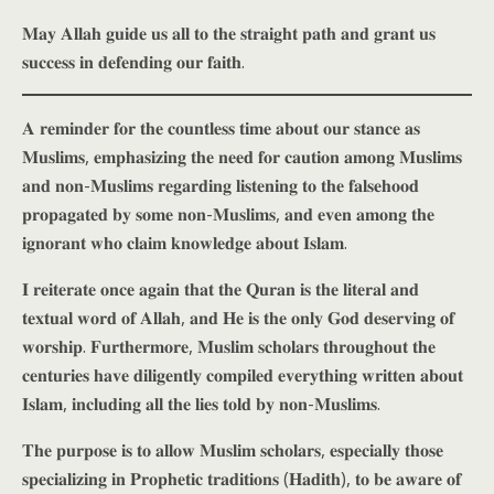
𝐌𝐚𝐲 𝐀𝐥𝐥𝐚𝐡 𝐠𝐮𝐢𝐝𝐞 𝐮𝐬 𝐚𝐥𝐥 𝐭𝐨 𝐭𝐡𝐞 𝐬𝐭𝐫𝐚𝐢𝐠𝐡𝐭 𝐩𝐚𝐭𝐡 𝐚𝐧𝐝 𝐠𝐫𝐚𝐧𝐭 𝐮𝐬
𝐬𝐮𝐜𝐜𝐞𝐬𝐬 𝐢𝐧 𝐝𝐞𝐟𝐞𝐧𝐝𝐢𝐧𝐠 𝐨𝐮𝐫 𝐟𝐚𝐢𝐭𝐡.
𝐀 𝐫𝐞𝐦𝐢𝐧𝐝𝐞𝐫 𝐟𝐨𝐫 𝐭𝐡𝐞 𝐜𝐨𝐮𝐧𝐭𝐥𝐞𝐬𝐬 𝐭𝐢𝐦𝐞 𝐚𝐛𝐨𝐮𝐭 𝐨𝐮𝐫 𝐬𝐭𝐚𝐧𝐜𝐞 𝐚𝐬
𝐌𝐮𝐬𝐥𝐢𝐦𝐬, 𝐞𝐦𝐩𝐡𝐚𝐬𝐢𝐳𝐢𝐧𝐠 𝐭𝐡𝐞 𝐧𝐞𝐞𝐝 𝐟𝐨𝐫 𝐜𝐚𝐮𝐭𝐢𝐨𝐧 𝐚𝐦𝐨𝐧𝐠 𝐌𝐮𝐬𝐥𝐢𝐦𝐬
𝐚𝐧𝐝 𝐧𝐨𝐧-𝐌𝐮𝐬𝐥𝐢𝐦𝐬 𝐫𝐞𝐠𝐚𝐫𝐝𝐢𝐧𝐠 𝐥𝐢𝐬𝐭𝐞𝐧𝐢𝐧𝐠 𝐭𝐨 𝐭𝐡𝐞 𝐟𝐚𝐥𝐬𝐞𝐡𝐨𝐨𝐝
𝐩𝐫𝐨𝐩𝐚𝐠𝐚𝐭𝐞𝐝 𝐛𝐲 𝐬𝐨𝐦𝐞 𝐧𝐨𝐧-𝐌𝐮𝐬𝐥𝐢𝐦𝐬, 𝐚𝐧𝐝 𝐞𝐯𝐞𝐧 𝐚𝐦𝐨𝐧𝐠 𝐭𝐡𝐞
𝐢𝐠𝐧𝐨𝐫𝐚𝐧𝐭 𝐰𝐡𝐨 𝐜𝐥𝐚𝐢𝐦 𝐤𝐧𝐨𝐰𝐥𝐞𝐝𝐠𝐞 𝐚𝐛𝐨𝐮𝐭 𝐈𝐬𝐥𝐚𝐦.
𝐈 𝐫𝐞𝐢𝐭𝐞𝐫𝐚𝐭𝐞 𝐨𝐧𝐜𝐞 𝐚𝐠𝐚𝐢𝐧 𝐭𝐡𝐚𝐭 𝐭𝐡𝐞 𝐐𝐮𝐫𝐚𝐧 𝐢𝐬 𝐭𝐡𝐞 𝐥𝐢𝐭𝐞𝐫𝐚𝐥 𝐚𝐧𝐝
𝐭𝐞𝐱𝐭𝐮𝐚𝐥 𝐰𝐨𝐫𝐝 𝐨𝐟 𝐀𝐥𝐥𝐚𝐡, 𝐚𝐧𝐝 𝐇𝐞 𝐢𝐬 𝐭𝐡𝐞 𝐨𝐧𝐥𝐲 𝐆𝐨𝐝 𝐝𝐞𝐬𝐞𝐫𝐯𝐢𝐧𝐠 𝐨𝐟
𝐰𝐨𝐫𝐬𝐡𝐢𝐩. 𝐅𝐮𝐫𝐭𝐡𝐞𝐫𝐦𝐨𝐫𝐞, 𝐌𝐮𝐬𝐥𝐢𝐦 𝐬𝐜𝐡𝐨𝐥𝐚𝐫𝐬 𝐭𝐡𝐫𝐨𝐮𝐠𝐡𝐨𝐮𝐭 𝐭𝐡𝐞
𝐜𝐞𝐧𝐭𝐮𝐫𝐢𝐞𝐬 𝐡𝐚𝐯𝐞 𝐝𝐢𝐥𝐢𝐠𝐞𝐧𝐭𝐥𝐲 𝐜𝐨𝐦𝐩𝐢𝐥𝐞𝐝 𝐞𝐯𝐞𝐫𝐲𝐭𝐡𝐢𝐧𝐠 𝐰𝐫𝐢𝐭𝐭𝐞𝐧 𝐚𝐛𝐨𝐮𝐭
𝐈𝐬𝐥𝐚𝐦, 𝐢𝐧𝐜𝐥𝐮𝐝𝐢𝐧𝐠 𝐚𝐥𝐥 𝐭𝐡𝐞 𝐥𝐢𝐞𝐬 𝐭𝐨𝐥𝐝 𝐛𝐲 𝐧𝐨𝐧-𝐌𝐮𝐬𝐥𝐢𝐦𝐬.
𝐓𝐡𝐞 𝐩𝐮𝐫𝐩𝐨𝐬𝐞 𝐢𝐬 𝐭𝐨 𝐚𝐥𝐥𝐨𝐰 𝐌𝐮𝐬𝐥𝐢𝐦 𝐬𝐜𝐡𝐨𝐥𝐚𝐫𝐬, 𝐞𝐬𝐩𝐞𝐜𝐢𝐚𝐥𝐥𝐲 𝐭𝐡𝐨𝐬𝐞
𝐬𝐩𝐞𝐜𝐢𝐚𝐥𝐢𝐳𝐢𝐧𝐠 𝐢𝐧 𝐏𝐫𝐨𝐩𝐡𝐞𝐭𝐢𝐜 𝐭𝐫𝐚𝐝𝐢𝐭𝐢𝐨𝐧𝐬 (𝐇𝐚𝐝𝐢𝐭𝐡), 𝐭𝐨 𝐛𝐞 𝐚𝐰𝐚𝐫𝐞 𝐨𝐟