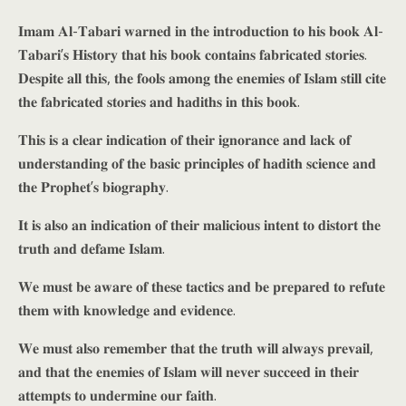
𝐈𝐦𝐚𝐦 𝐀𝐥-𝐓𝐚𝐛𝐚𝐫𝐢 𝐰𝐚𝐫𝐧𝐞𝐝 𝐢𝐧 𝐭𝐡𝐞 𝐢𝐧𝐭𝐫𝐨𝐝𝐮𝐜𝐭𝐢𝐨𝐧 𝐭𝐨 𝐡𝐢𝐬 𝐛𝐨𝐨𝐤 𝐀𝐥-
𝐓𝐚𝐛𝐚𝐫𝐢’𝐬 𝐇𝐢𝐬𝐭𝐨𝐫𝐲 𝐭𝐡𝐚𝐭 𝐡𝐢𝐬 𝐛𝐨𝐨𝐤 𝐜𝐨𝐧𝐭𝐚𝐢𝐧𝐬 𝐟𝐚𝐛𝐫𝐢𝐜𝐚𝐭𝐞𝐝 𝐬𝐭𝐨𝐫𝐢𝐞𝐬.
𝐃𝐞𝐬𝐩𝐢𝐭𝐞 𝐚𝐥𝐥 𝐭𝐡𝐢𝐬, 𝐭𝐡𝐞 𝐟𝐨𝐨𝐥𝐬 𝐚𝐦𝐨𝐧𝐠 𝐭𝐡𝐞 𝐞𝐧𝐞𝐦𝐢𝐞𝐬 𝐨𝐟 𝐈𝐬𝐥𝐚𝐦 𝐬𝐭𝐢𝐥𝐥 𝐜𝐢𝐭𝐞
𝐭𝐡𝐞 𝐟𝐚𝐛𝐫𝐢𝐜𝐚𝐭𝐞𝐝 𝐬𝐭𝐨𝐫𝐢𝐞𝐬 𝐚𝐧𝐝 𝐡𝐚𝐝𝐢𝐭𝐡𝐬 𝐢𝐧 𝐭𝐡𝐢𝐬 𝐛𝐨𝐨𝐤.
𝐓𝐡𝐢𝐬 𝐢𝐬 𝐚 𝐜𝐥𝐞𝐚𝐫 𝐢𝐧𝐝𝐢𝐜𝐚𝐭𝐢𝐨𝐧 𝐨𝐟 𝐭𝐡𝐞𝐢𝐫 𝐢𝐠𝐧𝐨𝐫𝐚𝐧𝐜𝐞 𝐚𝐧𝐝 𝐥𝐚𝐜𝐤 𝐨𝐟
𝐮𝐧𝐝𝐞𝐫𝐬𝐭𝐚𝐧𝐝𝐢𝐧𝐠 𝐨𝐟 𝐭𝐡𝐞 𝐛𝐚𝐬𝐢𝐜 𝐩𝐫𝐢𝐧𝐜𝐢𝐩𝐥𝐞𝐬 𝐨𝐟 𝐡𝐚𝐝𝐢𝐭𝐡 𝐬𝐜𝐢𝐞𝐧𝐜𝐞 𝐚𝐧𝐝
𝐭𝐡𝐞 𝐏𝐫𝐨𝐩𝐡𝐞𝐭’𝐬 𝐛𝐢𝐨𝐠𝐫𝐚𝐩𝐡𝐲.
𝐈𝐭 𝐢𝐬 𝐚𝐥𝐬𝐨 𝐚𝐧 𝐢𝐧𝐝𝐢𝐜𝐚𝐭𝐢𝐨𝐧 𝐨𝐟 𝐭𝐡𝐞𝐢𝐫 𝐦𝐚𝐥𝐢𝐜𝐢𝐨𝐮𝐬 𝐢𝐧𝐭𝐞𝐧𝐭 𝐭𝐨 𝐝𝐢𝐬𝐭𝐨𝐫𝐭 𝐭𝐡𝐞
𝐭𝐫𝐮𝐭𝐡 𝐚𝐧𝐝 𝐝𝐞𝐟𝐚𝐦𝐞 𝐈𝐬𝐥𝐚𝐦.
𝐖𝐞 𝐦𝐮𝐬𝐭 𝐛𝐞 𝐚𝐰𝐚𝐫𝐞 𝐨𝐟 𝐭𝐡𝐞𝐬𝐞 𝐭𝐚𝐜𝐭𝐢𝐜𝐬 𝐚𝐧𝐝 𝐛𝐞 𝐩𝐫𝐞𝐩𝐚𝐫𝐞𝐝 𝐭𝐨 𝐫𝐞𝐟𝐮𝐭𝐞
𝐭𝐡𝐞𝐦 𝐰𝐢𝐭𝐡 𝐤𝐧𝐨𝐰𝐥𝐞𝐝𝐠𝐞 𝐚𝐧𝐝 𝐞𝐯𝐢𝐝𝐞𝐧𝐜𝐞.
𝐖𝐞 𝐦𝐮𝐬𝐭 𝐚𝐥𝐬𝐨 𝐫𝐞𝐦𝐞𝐦𝐛𝐞𝐫 𝐭𝐡𝐚𝐭 𝐭𝐡𝐞 𝐭𝐫𝐮𝐭𝐡 𝐰𝐢𝐥𝐥 𝐚𝐥𝐰𝐚𝐲𝐬 𝐩𝐫𝐞𝐯𝐚𝐢𝐥,
𝐚𝐧𝐝 𝐭𝐡𝐚𝐭 𝐭𝐡𝐞 𝐞𝐧𝐞𝐦𝐢𝐞𝐬 𝐨𝐟 𝐈𝐬𝐥𝐚𝐦 𝐰𝐢𝐥𝐥 𝐧𝐞𝐯𝐞𝐫 𝐬𝐮𝐜𝐜𝐞𝐞𝐝 𝐢𝐧 𝐭𝐡𝐞𝐢𝐫
𝐚𝐭𝐭𝐞𝐦𝐩𝐭𝐬 𝐭𝐨 𝐮𝐧𝐝𝐞𝐫𝐦𝐢𝐧𝐞 𝐨𝐮𝐫 𝐟𝐚𝐢𝐭𝐡.