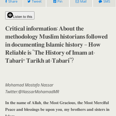
Share
Tweet
Pin
Mail
SMS
Listen to this
𝐂𝐫𝐢𝐭𝐢𝐜𝐚𝐥 𝐢𝐧𝐟𝐨𝐫𝐦𝐚𝐭𝐢𝐨𝐧: 𝐀𝐛𝐨𝐮𝐭 𝐭𝐡𝐞
𝐦𝐞𝐭𝐡𝐨𝐝𝐨𝐥𝐨𝐠𝐲 𝐌𝐮𝐬𝐥𝐢𝐦 𝐡𝐢𝐬𝐭𝐨𝐫𝐢𝐚𝐧𝐬 𝐟𝐨𝐥𝐥𝐨𝐰𝐞𝐝
𝐢𝐧 𝐝𝐨𝐜𝐮𝐦𝐞𝐧𝐭𝐢𝐧𝐠 𝐈𝐬𝐥𝐚𝐦𝐢𝐜 𝐡𝐢𝐬𝐭𝐨𝐫𝐲 – 𝐇𝐨𝐰
𝐑𝐞𝐥𝐢𝐚𝐛𝐥𝐞 𝐢𝐬 “𝐓𝐡𝐞 𝐇𝐢𝐬𝐭𝐨𝐫𝐲 𝐨𝐟 𝐈𝐦𝐚𝐦 𝐚𝐭-
𝐓𝐚𝐛𝐚𝐫𝐢= 𝐓𝐚𝐫𝐢𝐤𝐡 𝐚𝐭-𝐓𝐚𝐛𝐚𝐫𝐢”?
Mohamad Mostafa Nassar
Twitter:@NassarMohamadMR
𝐈𝐧 𝐭𝐡𝐞 𝐧𝐚𝐦𝐞 𝐨𝐟 𝐀𝐥𝐥𝐚𝐡, 𝐭𝐡𝐞 𝐌𝐨𝐬𝐭 𝐆𝐫𝐚𝐜𝐢𝐨𝐮𝐬, 𝐭𝐡𝐞 𝐌𝐨𝐬𝐭 𝐌𝐞𝐫𝐜𝐢𝐟𝐮𝐥
𝐏𝐞𝐚𝐜𝐞 𝐚𝐧𝐝 𝐛𝐥𝐞𝐬𝐬𝐢𝐧𝐠𝐬 𝐛𝐞 𝐮𝐩𝐨𝐧 𝐲𝐨𝐮, 𝐦𝐲 𝐛𝐫𝐨𝐭𝐡𝐞𝐫𝐬 𝐚𝐧𝐝 𝐬𝐢𝐬𝐭𝐞𝐫𝐬 𝐢𝐧