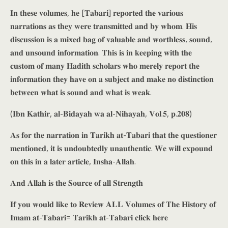
𝐈𝐧 𝐭𝐡𝐞𝐬𝐞 𝐯𝐨𝐥𝐮𝐦𝐞𝐬, 𝐡𝐞 [𝐓𝐚𝐛𝐚𝐫𝐢] 𝐫𝐞𝐩𝐨𝐫𝐭𝐞𝐝 𝐭𝐡𝐞 𝐯𝐚𝐫𝐢𝐨𝐮𝐬
𝐧𝐚𝐫𝐫𝐚𝐭𝐢𝐨𝐧𝐬 𝐚𝐬 𝐭𝐡𝐞𝐲 𝐰𝐞𝐫𝐞 𝐭𝐫𝐚𝐧𝐬𝐦𝐢𝐭𝐭𝐞𝐝 𝐚𝐧𝐝 𝐛𝐲 𝐰𝐡𝐨𝐦. 𝐇𝐢𝐬
𝐝𝐢𝐬𝐜𝐮𝐬𝐬𝐢𝐨𝐧 𝐢𝐬 𝐚 𝐦𝐢𝐱𝐞𝐝 𝐛𝐚𝐠 𝐨𝐟 𝐯𝐚𝐥𝐮𝐚𝐛𝐥𝐞 𝐚𝐧𝐝 𝐰𝐨𝐫𝐭𝐡𝐥𝐞𝐬𝐬, 𝐬𝐨𝐮𝐧𝐝,
𝐚𝐧𝐝 𝐮𝐧𝐬𝐨𝐮𝐧𝐝 𝐢𝐧𝐟𝐨𝐫𝐦𝐚𝐭𝐢𝐨𝐧. 𝐓𝐡𝐢𝐬 𝐢𝐬 𝐢𝐧 𝐤𝐞𝐞𝐩𝐢𝐧𝐠 𝐰𝐢𝐭𝐡 𝐭𝐡𝐞
𝐜𝐮𝐬𝐭𝐨𝐦 𝐨𝐟 𝐦𝐚𝐧𝐲 𝐇𝐚𝐝𝐢𝐭𝐡 𝐬𝐜𝐡𝐨𝐥𝐚𝐫𝐬 𝐰𝐡𝐨 𝐦𝐞𝐫𝐞𝐥𝐲 𝐫𝐞𝐩𝐨𝐫𝐭 𝐭𝐡𝐞
𝐢𝐧𝐟𝐨𝐫𝐦𝐚𝐭𝐢𝐨𝐧 𝐭𝐡𝐞𝐲 𝐡𝐚𝐯𝐞 𝐨𝐧 𝐚 𝐬𝐮𝐛𝐣𝐞𝐜𝐭 𝐚𝐧𝐝 𝐦𝐚𝐤𝐞 𝐧𝐨 𝐝𝐢𝐬𝐭𝐢𝐧𝐜𝐭𝐢𝐨𝐧
𝐛𝐞𝐭𝐰𝐞𝐞𝐧 𝐰𝐡𝐚𝐭 𝐢𝐬 𝐬𝐨𝐮𝐧𝐝 𝐚𝐧𝐝 𝐰𝐡𝐚𝐭 𝐢𝐬 𝐰𝐞𝐚𝐤.
(𝐈𝐛𝐧 𝐊𝐚𝐭𝐡𝐢𝐫, 𝐚𝐥-𝐁𝐢𝐝𝐚𝐲𝐚𝐡 𝐰𝐚 𝐚𝐥-𝐍𝐢𝐡𝐚𝐲𝐚𝐡, 𝐕𝐨𝐥.𝟓, 𝐩.𝟐𝟎𝟖)
𝐀𝐬 𝐟𝐨𝐫 𝐭𝐡𝐞 𝐧𝐚𝐫𝐫𝐚𝐭𝐢𝐨𝐧 𝐢𝐧 𝐓𝐚𝐫𝐢𝐤𝐡 𝐚𝐭-𝐓𝐚𝐛𝐚𝐫𝐢 𝐭𝐡𝐚𝐭 𝐭𝐡𝐞 𝐪𝐮𝐞𝐬𝐭𝐢𝐨𝐧𝐞𝐫
𝐦𝐞𝐧𝐭𝐢𝐨𝐧𝐞𝐝, 𝐢𝐭 𝐢𝐬 𝐮𝐧𝐝𝐨𝐮𝐛𝐭𝐞𝐝𝐥𝐲 𝐮𝐧𝐚𝐮𝐭𝐡𝐞𝐧𝐭𝐢𝐜. 𝐖𝐞 𝐰𝐢𝐥𝐥 𝐞𝐱𝐩𝐨𝐮𝐧𝐝
𝐨𝐧 𝐭𝐡𝐢𝐬 𝐢𝐧 𝐚 𝐥𝐚𝐭𝐞𝐫 𝐚𝐫𝐭𝐢𝐜𝐥𝐞, 𝐈𝐧𝐬𝐡𝐚-𝐀𝐥𝐥𝐚𝐡.
𝐀𝐧𝐝 𝐀𝐥𝐥𝐚𝐡 𝐢𝐬 𝐭𝐡𝐞 𝐒𝐨𝐮𝐫𝐜𝐞 𝐨𝐟 𝐚𝐥𝐥 𝐒𝐭𝐫𝐞𝐧𝐠𝐭𝐡
𝐈𝐟 𝐲𝐨𝐮 𝐰𝐨𝐮𝐥𝐝 𝐥𝐢𝐤𝐞 𝐭𝐨 𝐑𝐞𝐯𝐢𝐞𝐰 𝐀𝐋𝐋 𝐕𝐨𝐥𝐮𝐦𝐞𝐬 𝐨𝐟 𝐓𝐡𝐞 𝐇𝐢𝐬𝐭𝐨𝐫𝐲 𝐨𝐟
𝐈𝐦𝐚𝐦 𝐚𝐭-𝐓𝐚𝐛𝐚𝐫𝐢= 𝐓𝐚𝐫𝐢𝐤𝐡 𝐚𝐭-𝐓𝐚𝐛𝐚𝐫𝐢 𝐜𝐥𝐢𝐜𝐤 𝐡𝐞𝐫𝐞