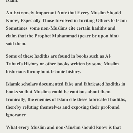
𝐈𝐬𝐥𝐚𝐦.
𝐀𝐧 𝐄𝐱𝐭𝐫𝐞𝐦𝐞𝐥𝐲 𝐈𝐦𝐩𝐨𝐫𝐭𝐚𝐧𝐭 𝐍𝐨𝐭𝐞 𝐭𝐡𝐚𝐭 𝐄𝐯𝐞𝐫𝐲 𝐌𝐮𝐬𝐥𝐢𝐦 𝐒𝐡𝐨𝐮𝐥𝐝
𝐊𝐧𝐨𝐰, 𝐄𝐬𝐩𝐞𝐜𝐢𝐚𝐥𝐥𝐲 𝐓𝐡𝐨𝐬𝐞 𝐈𝐧𝐯𝐨𝐥𝐯𝐞𝐝 𝐢𝐧 𝐈𝐧𝐯𝐢𝐭𝐢𝐧𝐠 𝐎𝐭𝐡𝐞𝐫𝐬 𝐭𝐨 𝐈𝐬𝐥𝐚𝐦
𝐒𝐨𝐦𝐞𝐭𝐢𝐦𝐞𝐬, 𝐬𝐨𝐦𝐞 𝐧𝐨𝐧-𝐌𝐮𝐬𝐥𝐢𝐦𝐬 𝐜𝐢𝐭𝐞 𝐜𝐞𝐫𝐭𝐚𝐢𝐧 𝐡𝐚𝐝𝐢𝐭𝐡𝐬 𝐚𝐧𝐝
𝐜𝐥𝐚𝐢𝐦 𝐭𝐡𝐚𝐭 𝐭𝐡𝐞 𝐏𝐫𝐨𝐩𝐡𝐞𝐭 𝐌𝐮𝐡𝐚𝐦𝐦𝐚𝐝 (𝐩𝐞𝐚𝐜𝐞 𝐛𝐞 𝐮𝐩𝐨𝐧 𝐡𝐢𝐦)
𝐬𝐚𝐢𝐝 𝐭𝐡𝐞𝐦.
𝐒𝐨𝐦𝐞 𝐨𝐟 𝐭𝐡𝐞𝐬𝐞 𝐡𝐚𝐝𝐢𝐭𝐡𝐬 𝐚𝐫𝐞 𝐟𝐨𝐮𝐧𝐝 𝐢𝐧 𝐛𝐨𝐨𝐤𝐬 𝐬𝐮𝐜𝐡 𝐚𝐬 𝐀𝐥-
𝐓𝐚𝐛𝐚𝐫𝐢’𝐬 𝐇𝐢𝐬𝐭𝐨𝐫𝐲 𝐨𝐫 𝐨𝐭𝐡𝐞𝐫 𝐛𝐨𝐨𝐤𝐬 𝐰𝐫𝐢𝐭𝐭𝐞𝐧 𝐛𝐲 𝐬𝐨𝐦𝐞 𝐌𝐮𝐬𝐥𝐢𝐦
𝐡𝐢𝐬𝐭𝐨𝐫𝐢𝐚𝐧𝐬 𝐭𝐡𝐫𝐨𝐮𝐠𝐡𝐨𝐮𝐭 𝐈𝐬𝐥𝐚𝐦𝐢𝐜 𝐡𝐢𝐬𝐭𝐨𝐫𝐲.
𝐈𝐬𝐥𝐚𝐦𝐢𝐜 𝐬𝐜𝐡𝐨𝐥𝐚𝐫𝐬 𝐝𝐨𝐜𝐮𝐦𝐞𝐧𝐭𝐞𝐝 𝐟𝐚𝐥𝐬𝐞 𝐚𝐧𝐝 𝐟𝐚𝐛𝐫𝐢𝐜𝐚𝐭𝐞𝐝 𝐡𝐚𝐝𝐢𝐭𝐡𝐬 𝐢𝐧
𝐛𝐨𝐨𝐤𝐬 𝐬𝐨 𝐭𝐡𝐚𝐭 𝐌𝐮𝐬𝐥𝐢𝐦𝐬 𝐜𝐨𝐮𝐥𝐝 𝐛𝐞 𝐜𝐚𝐮𝐭𝐢𝐨𝐮𝐬 𝐚𝐛𝐨𝐮𝐭 𝐭𝐡𝐞𝐦.
𝐈𝐫𝐨𝐧𝐢𝐜𝐚𝐥𝐥𝐲, 𝐭𝐡𝐞 𝐞𝐧𝐞𝐦𝐢𝐞𝐬 𝐨𝐟 𝐈𝐬𝐥𝐚𝐦 𝐜𝐢𝐭𝐞 𝐭𝐡𝐞𝐬𝐞 𝐟𝐚𝐛𝐫𝐢𝐜𝐚𝐭𝐞𝐝 𝐡𝐚𝐝𝐢𝐭𝐡𝐬,
𝐭𝐡𝐞𝐫𝐞𝐛𝐲 𝐫𝐞𝐟𝐮𝐭𝐢𝐧𝐠 𝐭𝐡𝐞𝐦𝐬𝐞𝐥𝐯𝐞𝐬 𝐚𝐧𝐝 𝐞𝐱𝐩𝐨𝐬𝐢𝐧𝐠 𝐭𝐡𝐞𝐢𝐫 𝐩𝐫𝐨𝐟𝐨𝐮𝐧𝐝
𝐢𝐠𝐧𝐨𝐫𝐚𝐧𝐜𝐞.
𝐖𝐡𝐚𝐭 𝐞𝐯𝐞𝐫𝐲 𝐌𝐮𝐬𝐥𝐢𝐦 𝐚𝐧𝐝 𝐧𝐨𝐧-𝐌𝐮𝐬𝐥𝐢𝐦 𝐬𝐡𝐨𝐮𝐥𝐝 𝐤𝐧𝐨𝐰 𝐢𝐬 𝐭𝐡𝐚𝐭