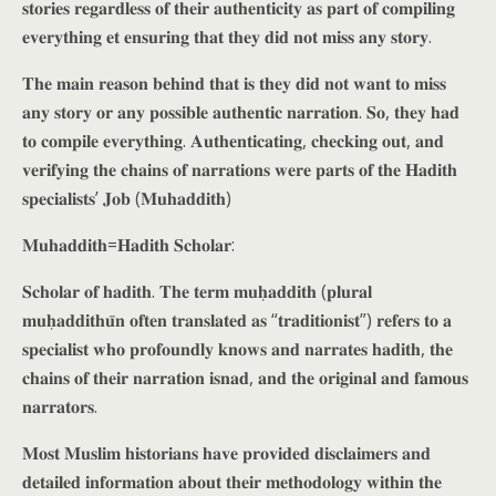
𝐬𝐭𝐨𝐫𝐢𝐞𝐬 𝐫𝐞𝐠𝐚𝐫𝐝𝐥𝐞𝐬𝐬 𝐨𝐟 𝐭𝐡𝐞𝐢𝐫 𝐚𝐮𝐭𝐡𝐞𝐧𝐭𝐢𝐜𝐢𝐭𝐲 𝐚𝐬 𝐩𝐚𝐫𝐭 𝐨𝐟 𝐜𝐨𝐦𝐩𝐢𝐥𝐢𝐧𝐠
𝐞𝐯𝐞𝐫𝐲𝐭𝐡𝐢𝐧𝐠 𝐞𝐭 𝐞𝐧𝐬𝐮𝐫𝐢𝐧𝐠 𝐭𝐡𝐚𝐭 𝐭𝐡𝐞𝐲 𝐝𝐢𝐝 𝐧𝐨𝐭 𝐦𝐢𝐬𝐬 𝐚𝐧𝐲 𝐬𝐭𝐨𝐫𝐲.
𝐓𝐡𝐞 𝐦𝐚𝐢𝐧 𝐫𝐞𝐚𝐬𝐨𝐧 𝐛𝐞𝐡𝐢𝐧𝐝 𝐭𝐡𝐚𝐭 𝐢𝐬 𝐭𝐡𝐞𝐲 𝐝𝐢𝐝 𝐧𝐨𝐭 𝐰𝐚𝐧𝐭 𝐭𝐨 𝐦𝐢𝐬𝐬
𝐚𝐧𝐲 𝐬𝐭𝐨𝐫𝐲 𝐨𝐫 𝐚𝐧𝐲 𝐩𝐨𝐬𝐬𝐢𝐛𝐥𝐞 𝐚𝐮𝐭𝐡𝐞𝐧𝐭𝐢𝐜 𝐧𝐚𝐫𝐫𝐚𝐭𝐢𝐨𝐧. 𝐒𝐨, 𝐭𝐡𝐞𝐲 𝐡𝐚𝐝
𝐭𝐨 𝐜𝐨𝐦𝐩𝐢𝐥𝐞 𝐞𝐯𝐞𝐫𝐲𝐭𝐡𝐢𝐧𝐠. 𝐀𝐮𝐭𝐡𝐞𝐧𝐭𝐢𝐜𝐚𝐭𝐢𝐧𝐠, 𝐜𝐡𝐞𝐜𝐤𝐢𝐧𝐠 𝐨𝐮𝐭, 𝐚𝐧𝐝
𝐯𝐞𝐫𝐢𝐟𝐲𝐢𝐧𝐠 𝐭𝐡𝐞 𝐜𝐡𝐚𝐢𝐧𝐬 𝐨𝐟 𝐧𝐚𝐫𝐫𝐚𝐭𝐢𝐨𝐧𝐬 𝐰𝐞𝐫𝐞 𝐩𝐚𝐫𝐭𝐬 𝐨𝐟 𝐭𝐡𝐞 𝐇𝐚𝐝𝐢𝐭𝐡
𝐬𝐩𝐞𝐜𝐢𝐚𝐥𝐢𝐬𝐭𝐬’ 𝐉𝐨𝐛 (𝐌𝐮𝐡𝐚𝐝𝐝𝐢𝐭𝐡)
𝐌𝐮𝐡𝐚𝐝𝐝𝐢𝐭𝐡=𝐇𝐚𝐝𝐢𝐭𝐡 𝐒𝐜𝐡𝐨𝐥𝐚𝐫:
𝐒𝐜𝐡𝐨𝐥𝐚𝐫 𝐨𝐟 𝐡𝐚𝐝𝐢𝐭𝐡. 𝐓𝐡𝐞 𝐭𝐞𝐫𝐦 𝐦𝐮𝐡̣𝐚𝐝𝐝𝐢𝐭𝐡 (𝐩𝐥𝐮𝐫𝐚𝐥
𝐦𝐮𝐡̣𝐚𝐝𝐝𝐢𝐭𝐡𝐮̄𝐧 𝐨𝐟𝐭𝐞𝐧 𝐭𝐫𝐚𝐧𝐬𝐥𝐚𝐭𝐞𝐝 𝐚𝐬 “𝐭𝐫𝐚𝐝𝐢𝐭𝐢𝐨𝐧𝐢𝐬𝐭”) 𝐫𝐞𝐟𝐞𝐫𝐬 𝐭𝐨 𝐚
𝐬𝐩𝐞𝐜𝐢𝐚𝐥𝐢𝐬𝐭 𝐰𝐡𝐨 𝐩𝐫𝐨𝐟𝐨𝐮𝐧𝐝𝐥𝐲 𝐤𝐧𝐨𝐰𝐬 𝐚𝐧𝐝 𝐧𝐚𝐫𝐫𝐚𝐭𝐞𝐬 𝐡𝐚𝐝𝐢𝐭𝐡, 𝐭𝐡𝐞
𝐜𝐡𝐚𝐢𝐧𝐬 𝐨𝐟 𝐭𝐡𝐞𝐢𝐫 𝐧𝐚𝐫𝐫𝐚𝐭𝐢𝐨𝐧 𝐢𝐬𝐧𝐚𝐝, 𝐚𝐧𝐝 𝐭𝐡𝐞 𝐨𝐫𝐢𝐠𝐢𝐧𝐚𝐥 𝐚𝐧𝐝 𝐟𝐚𝐦𝐨𝐮𝐬
𝐧𝐚𝐫𝐫𝐚𝐭𝐨𝐫𝐬.
𝐌𝐨𝐬𝐭 𝐌𝐮𝐬𝐥𝐢𝐦 𝐡𝐢𝐬𝐭𝐨𝐫𝐢𝐚𝐧𝐬 𝐡𝐚𝐯𝐞 𝐩𝐫𝐨𝐯𝐢𝐝𝐞𝐝 𝐝𝐢𝐬𝐜𝐥𝐚𝐢𝐦𝐞𝐫𝐬 𝐚𝐧𝐝
𝐝𝐞𝐭𝐚𝐢𝐥𝐞𝐝 𝐢𝐧𝐟𝐨𝐫𝐦𝐚𝐭𝐢𝐨𝐧 𝐚𝐛𝐨𝐮𝐭 𝐭𝐡𝐞𝐢𝐫 𝐦𝐞𝐭𝐡𝐨𝐝𝐨𝐥𝐨𝐠𝐲 𝐰𝐢𝐭𝐡𝐢𝐧 𝐭𝐡𝐞