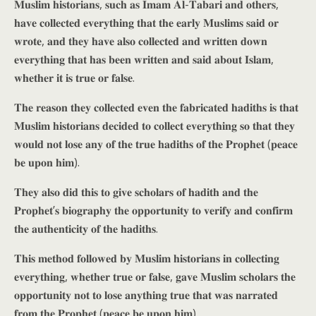
𝐌𝐮𝐬𝐥𝐢𝐦 𝐡𝐢𝐬𝐭𝐨𝐫𝐢𝐚𝐧𝐬, 𝐬𝐮𝐜𝐡 𝐚𝐬 𝐈𝐦𝐚𝐦 𝐀𝐥-𝐓𝐚𝐛𝐚𝐫𝐢 𝐚𝐧𝐝 𝐨𝐭𝐡𝐞𝐫𝐬,
𝐡𝐚𝐯𝐞 𝐜𝐨𝐥𝐥𝐞𝐜𝐭𝐞𝐝 𝐞𝐯𝐞𝐫𝐲𝐭𝐡𝐢𝐧𝐠 𝐭𝐡𝐚𝐭 𝐭𝐡𝐞 𝐞𝐚𝐫𝐥𝐲 𝐌𝐮𝐬𝐥𝐢𝐦𝐬 𝐬𝐚𝐢𝐝 𝐨𝐫
𝐰𝐫𝐨𝐭𝐞, 𝐚𝐧𝐝 𝐭𝐡𝐞𝐲 𝐡𝐚𝐯𝐞 𝐚𝐥𝐬𝐨 𝐜𝐨𝐥𝐥𝐞𝐜𝐭𝐞𝐝 𝐚𝐧𝐝 𝐰𝐫𝐢𝐭𝐭𝐞𝐧 𝐝𝐨𝐰𝐧
𝐞𝐯𝐞𝐫𝐲𝐭𝐡𝐢𝐧𝐠 𝐭𝐡𝐚𝐭 𝐡𝐚𝐬 𝐛𝐞𝐞𝐧 𝐰𝐫𝐢𝐭𝐭𝐞𝐧 𝐚𝐧𝐝 𝐬𝐚𝐢𝐝 𝐚𝐛𝐨𝐮𝐭 𝐈𝐬𝐥𝐚𝐦,
𝐰𝐡𝐞𝐭𝐡𝐞𝐫 𝐢𝐭 𝐢𝐬 𝐭𝐫𝐮𝐞 𝐨𝐫 𝐟𝐚𝐥𝐬𝐞.
𝐓𝐡𝐞 𝐫𝐞𝐚𝐬𝐨𝐧 𝐭𝐡𝐞𝐲 𝐜𝐨𝐥𝐥𝐞𝐜𝐭𝐞𝐝 𝐞𝐯𝐞𝐧 𝐭𝐡𝐞 𝐟𝐚𝐛𝐫𝐢𝐜𝐚𝐭𝐞𝐝 𝐡𝐚𝐝𝐢𝐭𝐡𝐬 𝐢𝐬 𝐭𝐡𝐚𝐭
𝐌𝐮𝐬𝐥𝐢𝐦 𝐡𝐢𝐬𝐭𝐨𝐫𝐢𝐚𝐧𝐬 𝐝𝐞𝐜𝐢𝐝𝐞𝐝 𝐭𝐨 𝐜𝐨𝐥𝐥𝐞𝐜𝐭 𝐞𝐯𝐞𝐫𝐲𝐭𝐡𝐢𝐧𝐠 𝐬𝐨 𝐭𝐡𝐚𝐭 𝐭𝐡𝐞𝐲
𝐰𝐨𝐮𝐥𝐝 𝐧𝐨𝐭 𝐥𝐨𝐬𝐞 𝐚𝐧𝐲 𝐨𝐟 𝐭𝐡𝐞 𝐭𝐫𝐮𝐞 𝐡𝐚𝐝𝐢𝐭𝐡𝐬 𝐨𝐟 𝐭𝐡𝐞 𝐏𝐫𝐨𝐩𝐡𝐞𝐭 (𝐩𝐞𝐚𝐜𝐞
𝐛𝐞 𝐮𝐩𝐨𝐧 𝐡𝐢𝐦).
𝐓𝐡𝐞𝐲 𝐚𝐥𝐬𝐨 𝐝𝐢𝐝 𝐭𝐡𝐢𝐬 𝐭𝐨 𝐠𝐢𝐯𝐞 𝐬𝐜𝐡𝐨𝐥𝐚𝐫𝐬 𝐨𝐟 𝐡𝐚𝐝𝐢𝐭𝐡 𝐚𝐧𝐝 𝐭𝐡𝐞
𝐏𝐫𝐨𝐩𝐡𝐞𝐭’𝐬 𝐛𝐢𝐨𝐠𝐫𝐚𝐩𝐡𝐲 𝐭𝐡𝐞 𝐨𝐩𝐩𝐨𝐫𝐭𝐮𝐧𝐢𝐭𝐲 𝐭𝐨 𝐯𝐞𝐫𝐢𝐟𝐲 𝐚𝐧𝐝 𝐜𝐨𝐧𝐟𝐢𝐫𝐦
𝐭𝐡𝐞 𝐚𝐮𝐭𝐡𝐞𝐧𝐭𝐢𝐜𝐢𝐭𝐲 𝐨𝐟 𝐭𝐡𝐞 𝐡𝐚𝐝𝐢𝐭𝐡𝐬.
𝐓𝐡𝐢𝐬 𝐦𝐞𝐭𝐡𝐨𝐝 𝐟𝐨𝐥𝐥𝐨𝐰𝐞𝐝 𝐛𝐲 𝐌𝐮𝐬𝐥𝐢𝐦 𝐡𝐢𝐬𝐭𝐨𝐫𝐢𝐚𝐧𝐬 𝐢𝐧 𝐜𝐨𝐥𝐥𝐞𝐜𝐭𝐢𝐧𝐠
𝐞𝐯𝐞𝐫𝐲𝐭𝐡𝐢𝐧𝐠, 𝐰𝐡𝐞𝐭𝐡𝐞𝐫 𝐭𝐫𝐮𝐞 𝐨𝐫 𝐟𝐚𝐥𝐬𝐞, 𝐠𝐚𝐯𝐞 𝐌𝐮𝐬𝐥𝐢𝐦 𝐬𝐜𝐡𝐨𝐥𝐚𝐫𝐬 𝐭𝐡𝐞
𝐨𝐩𝐩𝐨𝐫𝐭𝐮𝐧𝐢𝐭𝐲 𝐧𝐨𝐭 𝐭𝐨 𝐥𝐨𝐬𝐞 𝐚𝐧𝐲𝐭𝐡𝐢𝐧𝐠 𝐭𝐫𝐮𝐞 𝐭𝐡𝐚𝐭 𝐰𝐚𝐬 𝐧𝐚𝐫𝐫𝐚𝐭𝐞𝐝
𝐟𝐫𝐨𝐦 𝐭𝐡𝐞 𝐏𝐫𝐨𝐩𝐡𝐞𝐭 (𝐩𝐞𝐚𝐜𝐞 𝐛𝐞 𝐮𝐩𝐨𝐧 𝐡𝐢𝐦).