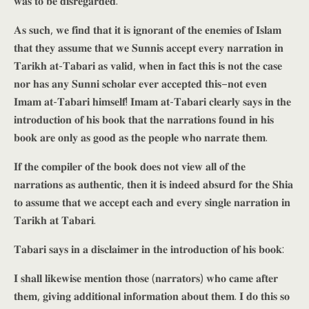
𝐰𝐚𝐬 𝐭𝐨 𝐛𝐞 𝐝𝐢𝐬𝐫𝐞𝐠𝐚𝐫𝐝𝐞𝐝.
𝐀𝐬 𝐬𝐮𝐜𝐡, 𝐰𝐞 𝐟𝐢𝐧𝐝 𝐭𝐡𝐚𝐭 𝐢𝐭 𝐢𝐬 𝐢𝐠𝐧𝐨𝐫𝐚𝐧𝐭 𝐨𝐟 𝐭𝐡𝐞 𝐞𝐧𝐞𝐦𝐢𝐞𝐬 𝐨𝐟 𝐈𝐬𝐥𝐚𝐦
𝐭𝐡𝐚𝐭 𝐭𝐡𝐞𝐲 𝐚𝐬𝐬𝐮𝐦𝐞 𝐭𝐡𝐚𝐭 𝐰𝐞 𝐒𝐮𝐧𝐧𝐢𝐬 𝐚𝐜𝐜𝐞𝐩𝐭 𝐞𝐯𝐞𝐫𝐲 𝐧𝐚𝐫𝐫𝐚𝐭𝐢𝐨𝐧 𝐢𝐧
𝐓𝐚𝐫𝐢𝐤𝐡 𝐚𝐭-𝐓𝐚𝐛𝐚𝐫𝐢 𝐚𝐬 𝐯𝐚𝐥𝐢𝐝, 𝐰𝐡𝐞𝐧 𝐢𝐧 𝐟𝐚𝐜𝐭 𝐭𝐡𝐢𝐬 𝐢𝐬 𝐧𝐨𝐭 𝐭𝐡𝐞 𝐜𝐚𝐬𝐞
𝐧𝐨𝐫 𝐡𝐚𝐬 𝐚𝐧𝐲 𝐒𝐮𝐧𝐧𝐢 𝐬𝐜𝐡𝐨𝐥𝐚𝐫 𝐞𝐯𝐞𝐫 𝐚𝐜𝐜𝐞𝐩𝐭𝐞𝐝 𝐭𝐡𝐢𝐬–𝐧𝐨𝐭 𝐞𝐯𝐞𝐧
𝐈𝐦𝐚𝐦 𝐚𝐭-𝐓𝐚𝐛𝐚𝐫𝐢 𝐡𝐢𝐦𝐬𝐞𝐥𝐟! 𝐈𝐦𝐚𝐦 𝐚𝐭-𝐓𝐚𝐛𝐚𝐫𝐢 𝐜𝐥𝐞𝐚𝐫𝐥𝐲 𝐬𝐚𝐲𝐬 𝐢𝐧 𝐭𝐡𝐞
𝐢𝐧𝐭𝐫𝐨𝐝𝐮𝐜𝐭𝐢𝐨𝐧 𝐨𝐟 𝐡𝐢𝐬 𝐛𝐨𝐨𝐤 𝐭𝐡𝐚𝐭 𝐭𝐡𝐞 𝐧𝐚𝐫𝐫𝐚𝐭𝐢𝐨𝐧𝐬 𝐟𝐨𝐮𝐧𝐝 𝐢𝐧 𝐡𝐢𝐬
𝐛𝐨𝐨𝐤 𝐚𝐫𝐞 𝐨𝐧𝐥𝐲 𝐚𝐬 𝐠𝐨𝐨𝐝 𝐚𝐬 𝐭𝐡𝐞 𝐩𝐞𝐨𝐩𝐥𝐞 𝐰𝐡𝐨 𝐧𝐚𝐫𝐫𝐚𝐭𝐞 𝐭𝐡𝐞𝐦.
𝐈𝐟 𝐭𝐡𝐞 𝐜𝐨𝐦𝐩𝐢𝐥𝐞𝐫 𝐨𝐟 𝐭𝐡𝐞 𝐛𝐨𝐨𝐤 𝐝𝐨𝐞𝐬 𝐧𝐨𝐭 𝐯𝐢𝐞𝐰 𝐚𝐥𝐥 𝐨𝐟 𝐭𝐡𝐞
𝐧𝐚𝐫𝐫𝐚𝐭𝐢𝐨𝐧𝐬 𝐚𝐬 𝐚𝐮𝐭𝐡𝐞𝐧𝐭𝐢𝐜, 𝐭𝐡𝐞𝐧 𝐢𝐭 𝐢𝐬 𝐢𝐧𝐝𝐞𝐞𝐝 𝐚𝐛𝐬𝐮𝐫𝐝 𝐟𝐨𝐫 𝐭𝐡𝐞 𝐒𝐡𝐢𝐚
𝐭𝐨 𝐚𝐬𝐬𝐮𝐦𝐞 𝐭𝐡𝐚𝐭 𝐰𝐞 𝐚𝐜𝐜𝐞𝐩𝐭 𝐞𝐚𝐜𝐡 𝐚𝐧𝐝 𝐞𝐯𝐞𝐫𝐲 𝐬𝐢𝐧𝐠𝐥𝐞 𝐧𝐚𝐫𝐫𝐚𝐭𝐢𝐨𝐧 𝐢𝐧
𝐓𝐚𝐫𝐢𝐤𝐡 𝐚𝐭 𝐓𝐚𝐛𝐚𝐫𝐢.
𝐓𝐚𝐛𝐚𝐫𝐢 𝐬𝐚𝐲𝐬 𝐢𝐧 𝐚 𝐝𝐢𝐬𝐜𝐥𝐚𝐢𝐦𝐞𝐫 𝐢𝐧 𝐭𝐡𝐞 𝐢𝐧𝐭𝐫𝐨𝐝𝐮𝐜𝐭𝐢𝐨𝐧 𝐨𝐟 𝐡𝐢𝐬 𝐛𝐨𝐨𝐤:
𝐈 𝐬𝐡𝐚𝐥𝐥 𝐥𝐢𝐤𝐞𝐰𝐢𝐬𝐞 𝐦𝐞𝐧𝐭𝐢𝐨𝐧 𝐭𝐡𝐨𝐬𝐞 (𝐧𝐚𝐫𝐫𝐚𝐭𝐨𝐫𝐬) 𝐰𝐡𝐨 𝐜𝐚𝐦𝐞 𝐚𝐟𝐭𝐞𝐫
𝐭𝐡𝐞𝐦, 𝐠𝐢𝐯𝐢𝐧𝐠 𝐚𝐝𝐝𝐢𝐭𝐢𝐨𝐧𝐚𝐥 𝐢𝐧𝐟𝐨𝐫𝐦𝐚𝐭𝐢𝐨𝐧 𝐚𝐛𝐨𝐮𝐭 𝐭𝐡𝐞𝐦. 𝐈 𝐝𝐨 𝐭𝐡𝐢𝐬 𝐬𝐨