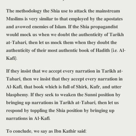
𝐓𝐡𝐞 𝐦𝐞𝐭𝐡𝐨𝐝𝐨𝐥𝐨𝐠𝐲 𝐭𝐡𝐞 𝐒𝐡𝐢𝐚 𝐮𝐬𝐞 𝐭𝐨 𝐚𝐭𝐭𝐚𝐜𝐤 𝐭𝐡𝐞 𝐦𝐚𝐢𝐧𝐬𝐭𝐫𝐞𝐚𝐦
𝐌𝐮𝐬𝐥𝐢𝐦𝐬 𝐢𝐬 𝐯𝐞𝐫𝐲 𝐬𝐢𝐦𝐢𝐥𝐚𝐫 𝐭𝐨 𝐭𝐡𝐚𝐭 𝐞𝐦𝐩𝐥𝐨𝐲𝐞𝐝 𝐛𝐲 𝐭𝐡𝐞 𝐚𝐩𝐨𝐬𝐭𝐚𝐭𝐞𝐬
𝐚𝐧𝐝 𝐚𝐯𝐨𝐰𝐞𝐝 𝐞𝐧𝐞𝐦𝐢𝐞𝐬 𝐨𝐟 𝐈𝐬𝐥𝐚𝐦. 𝐈𝐟 𝐭𝐡𝐞 𝐒𝐡𝐢𝐚 𝐩𝐫𝐨𝐩𝐚𝐠𝐚𝐧𝐝𝐢𝐬𝐭
𝐰𝐨𝐮𝐥𝐝 𝐦𝐨𝐜𝐤 𝐮𝐬 𝐰𝐡𝐞𝐧 𝐰𝐞 𝐝𝐨𝐮𝐛𝐭 𝐭𝐡𝐞 𝐚𝐮𝐭𝐡𝐞𝐧𝐭𝐢𝐜𝐢𝐭𝐲 𝐨𝐟 𝐓𝐚𝐫𝐢𝐤𝐡
𝐚𝐭-𝐓𝐚𝐛𝐚𝐫𝐢, 𝐭𝐡𝐞𝐧 𝐥𝐞𝐭 𝐮𝐬 𝐦𝐨𝐜𝐤 𝐭𝐡𝐞𝐦 𝐰𝐡𝐞𝐧 𝐭𝐡𝐞𝐲 𝐝𝐨𝐮𝐛𝐭 𝐭𝐡𝐞
𝐚𝐮𝐭𝐡𝐞𝐧𝐭𝐢𝐜𝐢𝐭𝐲 𝐨𝐟 𝐭𝐡𝐞𝐢𝐫 𝐦𝐨𝐬𝐭 𝐚𝐮𝐭𝐡𝐞𝐧𝐭𝐢𝐜 𝐛𝐨𝐨𝐤 𝐨𝐟 𝐇𝐚𝐝𝐢𝐭𝐡 (𝐢.𝐞. 𝐀𝐥-
𝐊𝐚𝐟𝐢).
𝐈𝐟 𝐭𝐡𝐞𝐲 𝐢𝐧𝐬𝐢𝐬𝐭 𝐭𝐡𝐚𝐭 𝐰𝐞 𝐚𝐜𝐜𝐞𝐩𝐭 𝐞𝐯𝐞𝐫𝐲 𝐧𝐚𝐫𝐫𝐚𝐭𝐢𝐨𝐧 𝐢𝐧 𝐓𝐚𝐫𝐢𝐤𝐡 𝐚𝐭-
𝐓𝐚𝐛𝐚𝐫𝐢, 𝐭𝐡𝐞𝐧 𝐰𝐞 𝐢𝐧𝐬𝐢𝐬𝐭 𝐭𝐡𝐚𝐭 𝐭𝐡𝐞𝐲 𝐚𝐜𝐜𝐞𝐩𝐭 𝐞𝐯𝐞𝐫𝐲 𝐧𝐚𝐫𝐫𝐚𝐭𝐢𝐨𝐧 𝐢𝐧
𝐀𝐥-𝐊𝐚𝐟𝐢, 𝐭𝐡𝐚𝐭 𝐛𝐨𝐨𝐤 𝐰𝐡𝐢𝐜𝐡 𝐢𝐬 𝐟𝐮𝐥𝐥 𝐨𝐟 𝐒𝐡𝐢𝐫𝐤, 𝐊𝐮𝐟𝐫, 𝐚𝐧𝐝 𝐮𝐭𝐭𝐞𝐫
𝐛𝐥𝐚𝐬𝐩𝐡𝐞𝐦𝐲. 𝐈𝐟 𝐭𝐡𝐞𝐲 𝐬𝐞𝐞𝐤 𝐭𝐨 𝐰𝐞𝐚𝐤𝐞𝐧 𝐭𝐡𝐞 𝐒𝐮𝐧𝐧𝐢 𝐩𝐨𝐬𝐢𝐭𝐢𝐨𝐧 𝐛𝐲
𝐛𝐫𝐢𝐧𝐠𝐢𝐧𝐠 𝐮𝐩 𝐧𝐚𝐫𝐫𝐚𝐭𝐢𝐨𝐧𝐬 𝐢𝐧 𝐓𝐚𝐫𝐢𝐤𝐡 𝐚𝐭-𝐓𝐚𝐛𝐚𝐫𝐢, 𝐭𝐡𝐞𝐧 𝐥𝐞𝐭 𝐮𝐬
𝐫𝐞𝐬𝐩𝐨𝐧𝐝 𝐛𝐲 𝐭𝐨𝐩𝐩𝐥𝐢𝐧𝐠 𝐭𝐡𝐞 𝐒𝐡𝐢𝐚 𝐩𝐨𝐬𝐢𝐭𝐢𝐨𝐧 𝐛𝐲 𝐛𝐫𝐢𝐧𝐠𝐢𝐧𝐠 𝐮𝐩
𝐧𝐚𝐫𝐫𝐚𝐭𝐢𝐨𝐧𝐬 𝐢𝐧 𝐀𝐥-𝐊𝐚𝐟𝐢.
𝐓𝐨 𝐜𝐨𝐧𝐜𝐥𝐮𝐝𝐞, 𝐰𝐞 𝐬𝐚𝐲 𝐚𝐬 𝐈𝐛𝐧 𝐊𝐚𝐭𝐡𝐢𝐫 𝐬𝐚𝐢𝐝: