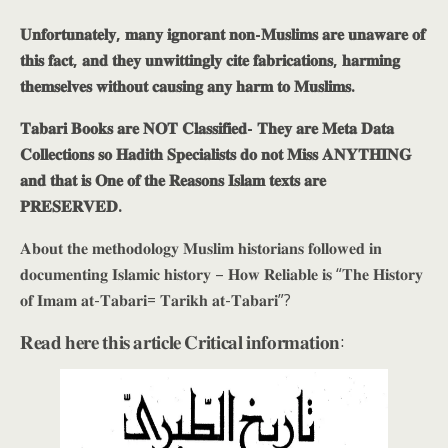
𝐔𝐧𝐟𝐨𝐫𝐭𝐮𝐧𝐚𝐭𝐞𝐥𝐲, 𝐦𝐚𝐧𝐲 𝐢𝐠𝐧𝐨𝐫𝐚𝐧𝐭 𝐧𝐨𝐧-𝐌𝐮𝐬𝐥𝐢𝐦𝐬 𝐚𝐫𝐞 𝐮𝐧𝐚𝐰𝐚𝐫𝐞 𝐨𝐟
𝐭𝐡𝐢𝐬 𝐟𝐚𝐜𝐭, 𝐚𝐧𝐝 𝐭𝐡𝐞𝐲 𝐮𝐧𝐰𝐢𝐭𝐭𝐢𝐧𝐠𝐥𝐲 𝐜𝐢𝐭𝐞 𝐟𝐚𝐛𝐫𝐢𝐜𝐚𝐭𝐢𝐨𝐧𝐬, 𝐡𝐚𝐫𝐦𝐢𝐧𝐠
𝐭𝐡𝐞𝐦𝐬𝐞𝐥𝐯𝐞𝐬 𝐰𝐢𝐭𝐡𝐨𝐮𝐭 𝐜𝐚𝐮𝐬𝐢𝐧𝐠 𝐚𝐧𝐲 𝐡𝐚𝐫𝐦 𝐭𝐨 𝐌𝐮𝐬𝐥𝐢𝐦𝐬.
𝐓𝐚𝐛𝐚𝐫𝐢 𝐁𝐨𝐨𝐤𝐬 𝐚𝐫𝐞 𝐍𝐎𝐓 𝐂𝐥𝐚𝐬𝐬𝐢𝐟𝐢𝐞𝐝- 𝐓𝐡𝐞𝐲 𝐚𝐫𝐞 𝐌𝐞𝐭𝐚 𝐃𝐚𝐭𝐚
𝐂𝐨𝐥𝐥𝐞𝐜𝐭𝐢𝐨𝐧𝐬 𝐬𝐨 𝐇𝐚𝐝𝐢𝐭𝐡 𝐒𝐩𝐞𝐜𝐢𝐚𝐥𝐢𝐬𝐭𝐬 𝐝𝐨 𝐧𝐨𝐭 𝐌𝐢𝐬𝐬 𝐀𝐍𝐘𝐓𝐇𝐈𝐍𝐆
𝐚𝐧𝐝 𝐭𝐡𝐚𝐭 𝐢𝐬 𝐎𝐧𝐞 𝐨𝐟 𝐭𝐡𝐞 𝐑𝐞𝐚𝐬𝐨𝐧𝐬 𝐈𝐬𝐥𝐚𝐦 𝐭𝐞𝐱𝐭𝐬 𝐚𝐫𝐞
𝐏𝐑𝐄𝐒𝐄𝐑𝐕𝐄𝐃.
𝐀𝐛𝐨𝐮𝐭 𝐭𝐡𝐞 𝐦𝐞𝐭𝐡𝐨𝐝𝐨𝐥𝐨𝐠𝐲 𝐌𝐮𝐬𝐥𝐢𝐦 𝐡𝐢𝐬𝐭𝐨𝐫𝐢𝐚𝐧𝐬 𝐟𝐨𝐥𝐥𝐨𝐰𝐞𝐝 𝐢𝐧
𝐝𝐨𝐜𝐮𝐦𝐞𝐧𝐭𝐢𝐧𝐠 𝐈𝐬𝐥𝐚𝐦𝐢𝐜 𝐡𝐢𝐬𝐭𝐨𝐫𝐲 – 𝐇𝐨𝐰 𝐑𝐞𝐥𝐢𝐚𝐛𝐥𝐞 𝐢𝐬 “𝐓𝐡𝐞 𝐇𝐢𝐬𝐭𝐨𝐫𝐲
𝐨𝐟 𝐈𝐦𝐚𝐦 𝐚𝐭-𝐓𝐚𝐛𝐚𝐫𝐢= 𝐓𝐚𝐫𝐢𝐤𝐡 𝐚𝐭-𝐓𝐚𝐛𝐚𝐫𝐢”?
𝐑𝐞𝐚𝐝 𝐡𝐞𝐫𝐞 𝐭𝐡𝐢𝐬 𝐚𝐫𝐭𝐢𝐜𝐥𝐞 𝐂𝐫𝐢𝐭𝐢𝐜𝐚𝐥 𝐢𝐧𝐟𝐨𝐫𝐦𝐚𝐭𝐢𝐨𝐧: