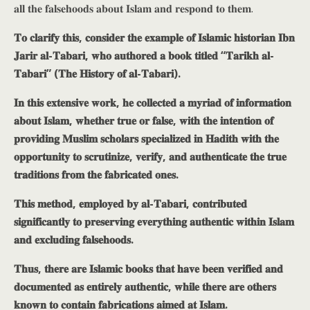
𝐚𝐥𝐥 𝐭𝐡𝐞 𝐟𝐚𝐥𝐬𝐞𝐡𝐨𝐨𝐝𝐬 𝐚𝐛𝐨𝐮𝐭 𝐈𝐬𝐥𝐚𝐦 𝐚𝐧𝐝 𝐫𝐞𝐬𝐩𝐨𝐧𝐝 𝐭𝐨 𝐭𝐡𝐞𝐦.
𝐓𝐨 𝐜𝐥𝐚𝐫𝐢𝐟𝐲 𝐭𝐡𝐢𝐬, 𝐜𝐨𝐧𝐬𝐢𝐝𝐞𝐫 𝐭𝐡𝐞 𝐞𝐱𝐚𝐦𝐩𝐥𝐞 𝐨𝐟 𝐈𝐬𝐥𝐚𝐦𝐢𝐜 𝐡𝐢𝐬𝐭𝐨𝐫𝐢𝐚𝐧 𝐈𝐛𝐧
𝐉𝐚𝐫𝐢𝐫 𝐚𝐥-𝐓𝐚𝐛𝐚𝐫𝐢, 𝐰𝐡𝐨 𝐚𝐮𝐭𝐡𝐨𝐫𝐞𝐝 𝐚 𝐛𝐨𝐨𝐤 𝐭𝐢𝐭𝐥𝐞𝐝 “𝐓𝐚𝐫𝐢𝐤𝐡 𝐚𝐥-
𝐓𝐚𝐛𝐚𝐫𝐢” (𝐓𝐡𝐞 𝐇𝐢𝐬𝐭𝐨𝐫𝐲 𝐨𝐟 𝐚𝐥-𝐓𝐚𝐛𝐚𝐫𝐢).
𝐈𝐧 𝐭𝐡𝐢𝐬 𝐞𝐱𝐭𝐞𝐧𝐬𝐢𝐯𝐞 𝐰𝐨𝐫𝐤, 𝐡𝐞 𝐜𝐨𝐥𝐥𝐞𝐜𝐭𝐞𝐝 𝐚 𝐦𝐲𝐫𝐢𝐚𝐝 𝐨𝐟 𝐢𝐧𝐟𝐨𝐫𝐦𝐚𝐭𝐢𝐨𝐧
𝐚𝐛𝐨𝐮𝐭 𝐈𝐬𝐥𝐚𝐦, 𝐰𝐡𝐞𝐭𝐡𝐞𝐫 𝐭𝐫𝐮𝐞 𝐨𝐫 𝐟𝐚𝐥𝐬𝐞, 𝐰𝐢𝐭𝐡 𝐭𝐡𝐞 𝐢𝐧𝐭𝐞𝐧𝐭𝐢𝐨𝐧 𝐨𝐟
𝐩𝐫𝐨𝐯𝐢𝐝𝐢𝐧𝐠 𝐌𝐮𝐬𝐥𝐢𝐦 𝐬𝐜𝐡𝐨𝐥𝐚𝐫𝐬 𝐬𝐩𝐞𝐜𝐢𝐚𝐥𝐢𝐳𝐞𝐝 𝐢𝐧 𝐇𝐚𝐝𝐢𝐭𝐡 𝐰𝐢𝐭𝐡 𝐭𝐡𝐞
𝐨𝐩𝐩𝐨𝐫𝐭𝐮𝐧𝐢𝐭𝐲 𝐭𝐨 𝐬𝐜𝐫𝐮𝐭𝐢𝐧𝐢𝐳𝐞, 𝐯𝐞𝐫𝐢𝐟𝐲, 𝐚𝐧𝐝 𝐚𝐮𝐭𝐡𝐞𝐧𝐭𝐢𝐜𝐚𝐭𝐞 𝐭𝐡𝐞 𝐭𝐫𝐮𝐞
𝐭𝐫𝐚𝐝𝐢𝐭𝐢𝐨𝐧𝐬 𝐟𝐫𝐨𝐦 𝐭𝐡𝐞 𝐟𝐚𝐛𝐫𝐢𝐜𝐚𝐭𝐞𝐝 𝐨𝐧𝐞𝐬.
𝐓𝐡𝐢𝐬 𝐦𝐞𝐭𝐡𝐨𝐝, 𝐞𝐦𝐩𝐥𝐨𝐲𝐞𝐝 𝐛𝐲 𝐚𝐥-𝐓𝐚𝐛𝐚𝐫𝐢, 𝐜𝐨𝐧𝐭𝐫𝐢𝐛𝐮𝐭𝐞𝐝
𝐬𝐢𝐠𝐧𝐢𝐟𝐢𝐜𝐚𝐧𝐭𝐥𝐲 𝐭𝐨 𝐩𝐫𝐞𝐬𝐞𝐫𝐯𝐢𝐧𝐠 𝐞𝐯𝐞𝐫𝐲𝐭𝐡𝐢𝐧𝐠 𝐚𝐮𝐭𝐡𝐞𝐧𝐭𝐢𝐜 𝐰𝐢𝐭𝐡𝐢𝐧 𝐈𝐬𝐥𝐚𝐦
𝐚𝐧𝐝 𝐞𝐱𝐜𝐥𝐮𝐝𝐢𝐧𝐠 𝐟𝐚𝐥𝐬𝐞𝐡𝐨𝐨𝐝𝐬.
𝐓𝐡𝐮𝐬, 𝐭𝐡𝐞𝐫𝐞 𝐚𝐫𝐞 𝐈𝐬𝐥𝐚𝐦𝐢𝐜 𝐛𝐨𝐨𝐤𝐬 𝐭𝐡𝐚𝐭 𝐡𝐚𝐯𝐞 𝐛𝐞𝐞𝐧 𝐯𝐞𝐫𝐢𝐟𝐢𝐞𝐝 𝐚𝐧𝐝
𝐝𝐨𝐜𝐮𝐦𝐞𝐧𝐭𝐞𝐝 𝐚𝐬 𝐞𝐧𝐭𝐢𝐫𝐞𝐥𝐲 𝐚𝐮𝐭𝐡𝐞𝐧𝐭𝐢𝐜, 𝐰𝐡𝐢𝐥𝐞 𝐭𝐡𝐞𝐫𝐞 𝐚𝐫𝐞 𝐨𝐭𝐡𝐞𝐫𝐬
𝐤𝐧𝐨𝐰𝐧 𝐭𝐨 𝐜𝐨𝐧𝐭𝐚𝐢𝐧 𝐟𝐚𝐛𝐫𝐢𝐜𝐚𝐭𝐢𝐨𝐧𝐬 𝐚𝐢𝐦𝐞𝐝 𝐚𝐭 𝐈𝐬𝐥𝐚𝐦.