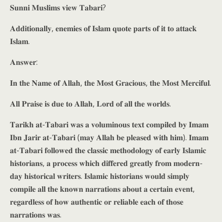
𝐒𝐮𝐧𝐧𝐢 𝐌𝐮𝐬𝐥𝐢𝐦𝐬 𝐯𝐢𝐞𝐰 𝐓𝐚𝐛𝐚𝐫𝐢?
𝐀𝐝𝐝𝐢𝐭𝐢𝐨𝐧𝐚𝐥𝐥𝐲, 𝐞𝐧𝐞𝐦𝐢𝐞𝐬 𝐨𝐟 𝐈𝐬𝐥𝐚𝐦 𝐪𝐮𝐨𝐭𝐞 𝐩𝐚𝐫𝐭𝐬 𝐨𝐟 𝐢𝐭 𝐭𝐨 𝐚𝐭𝐭𝐚𝐜𝐤
𝐈𝐬𝐥𝐚𝐦.
𝐀𝐧𝐬𝐰𝐞𝐫:
𝐈𝐧 𝐭𝐡𝐞 𝐍𝐚𝐦𝐞 𝐨𝐟 𝐀𝐥𝐥𝐚𝐡, 𝐭𝐡𝐞 𝐌𝐨𝐬𝐭 𝐆𝐫𝐚𝐜𝐢𝐨𝐮𝐬, 𝐭𝐡𝐞 𝐌𝐨𝐬𝐭 𝐌𝐞𝐫𝐜𝐢𝐟𝐮𝐥.
𝐀𝐥𝐥 𝐏𝐫𝐚𝐢𝐬𝐞 𝐢𝐬 𝐝𝐮𝐞 𝐭𝐨 𝐀𝐥𝐥𝐚𝐡, 𝐋𝐨𝐫𝐝 𝐨𝐟 𝐚𝐥𝐥 𝐭𝐡𝐞 𝐰𝐨𝐫𝐥𝐝𝐬.
𝐓𝐚𝐫𝐢𝐤𝐡 𝐚𝐭-𝐓𝐚𝐛𝐚𝐫𝐢 𝐰𝐚𝐬 𝐚 𝐯𝐨𝐥𝐮𝐦𝐢𝐧𝐨𝐮𝐬 𝐭𝐞𝐱𝐭 𝐜𝐨𝐦𝐩𝐢𝐥𝐞𝐝 𝐛𝐲 𝐈𝐦𝐚𝐦
𝐈𝐛𝐧 𝐉𝐚𝐫𝐢𝐫 𝐚𝐭-𝐓𝐚𝐛𝐚𝐫𝐢 (𝐦𝐚𝐲 𝐀𝐥𝐥𝐚𝐡 𝐛𝐞 𝐩𝐥𝐞𝐚𝐬𝐞𝐝 𝐰𝐢𝐭𝐡 𝐡𝐢𝐦). 𝐈𝐦𝐚𝐦
𝐚𝐭-𝐓𝐚𝐛𝐚𝐫𝐢 𝐟𝐨𝐥𝐥𝐨𝐰𝐞𝐝 𝐭𝐡𝐞 𝐜𝐥𝐚𝐬𝐬𝐢𝐜 𝐦𝐞𝐭𝐡𝐨𝐝𝐨𝐥𝐨𝐠𝐲 𝐨𝐟 𝐞𝐚𝐫𝐥𝐲 𝐈𝐬𝐥𝐚𝐦𝐢𝐜
𝐡𝐢𝐬𝐭𝐨𝐫𝐢𝐚𝐧𝐬, 𝐚 𝐩𝐫𝐨𝐜𝐞𝐬𝐬 𝐰𝐡𝐢𝐜𝐡 𝐝𝐢𝐟𝐟𝐞𝐫𝐞𝐝 𝐠𝐫𝐞𝐚𝐭𝐥𝐲 𝐟𝐫𝐨𝐦 𝐦𝐨𝐝𝐞𝐫𝐧-
𝐝𝐚𝐲 𝐡𝐢𝐬𝐭𝐨𝐫𝐢𝐜𝐚𝐥 𝐰𝐫𝐢𝐭𝐞𝐫𝐬. 𝐈𝐬𝐥𝐚𝐦𝐢𝐜 𝐡𝐢𝐬𝐭𝐨𝐫𝐢𝐚𝐧𝐬 𝐰𝐨𝐮𝐥𝐝 𝐬𝐢𝐦𝐩𝐥𝐲
𝐜𝐨𝐦𝐩𝐢𝐥𝐞 𝐚𝐥𝐥 𝐭𝐡𝐞 𝐤𝐧𝐨𝐰𝐧 𝐧𝐚𝐫𝐫𝐚𝐭𝐢𝐨𝐧𝐬 𝐚𝐛𝐨𝐮𝐭 𝐚 𝐜𝐞𝐫𝐭𝐚𝐢𝐧 𝐞𝐯𝐞𝐧𝐭,
𝐫𝐞𝐠𝐚𝐫𝐝𝐥𝐞𝐬𝐬 𝐨𝐟 𝐡𝐨𝐰 𝐚𝐮𝐭𝐡𝐞𝐧𝐭𝐢𝐜 𝐨𝐫 𝐫𝐞𝐥𝐢𝐚𝐛𝐥𝐞 𝐞𝐚𝐜𝐡 𝐨𝐟 𝐭𝐡𝐨𝐬𝐞
𝐧𝐚𝐫𝐫𝐚𝐭𝐢𝐨𝐧𝐬 𝐰𝐚𝐬.