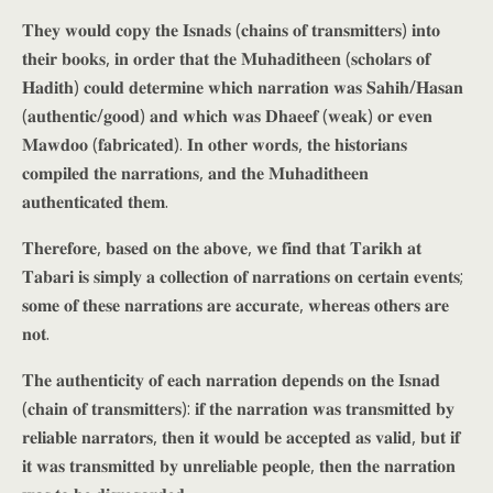
𝐓𝐡𝐞𝐲 𝐰𝐨𝐮𝐥𝐝 𝐜𝐨𝐩𝐲 𝐭𝐡𝐞 𝐈𝐬𝐧𝐚𝐝𝐬 (𝐜𝐡𝐚𝐢𝐧𝐬 𝐨𝐟 𝐭𝐫𝐚𝐧𝐬𝐦𝐢𝐭𝐭𝐞𝐫𝐬) 𝐢𝐧𝐭𝐨
𝐭𝐡𝐞𝐢𝐫 𝐛𝐨𝐨𝐤𝐬, 𝐢𝐧 𝐨𝐫𝐝𝐞𝐫 𝐭𝐡𝐚𝐭 𝐭𝐡𝐞 𝐌𝐮𝐡𝐚𝐝𝐢𝐭𝐡𝐞𝐞𝐧 (𝐬𝐜𝐡𝐨𝐥𝐚𝐫𝐬 𝐨𝐟
𝐇𝐚𝐝𝐢𝐭𝐡) 𝐜𝐨𝐮𝐥𝐝 𝐝𝐞𝐭𝐞𝐫𝐦𝐢𝐧𝐞 𝐰𝐡𝐢𝐜𝐡 𝐧𝐚𝐫𝐫𝐚𝐭𝐢𝐨𝐧 𝐰𝐚𝐬 𝐒𝐚𝐡𝐢𝐡/𝐇𝐚𝐬𝐚𝐧
(𝐚𝐮𝐭𝐡𝐞𝐧𝐭𝐢𝐜/𝐠𝐨𝐨𝐝) 𝐚𝐧𝐝 𝐰𝐡𝐢𝐜𝐡 𝐰𝐚𝐬 𝐃𝐡𝐚𝐞𝐞𝐟 (𝐰𝐞𝐚𝐤) 𝐨𝐫 𝐞𝐯𝐞𝐧
𝐌𝐚𝐰𝐝𝐨𝐨 (𝐟𝐚𝐛𝐫𝐢𝐜𝐚𝐭𝐞𝐝). 𝐈𝐧 𝐨𝐭𝐡𝐞𝐫 𝐰𝐨𝐫𝐝𝐬, 𝐭𝐡𝐞 𝐡𝐢𝐬𝐭𝐨𝐫𝐢𝐚𝐧𝐬
𝐜𝐨𝐦𝐩𝐢𝐥𝐞𝐝 𝐭𝐡𝐞 𝐧𝐚𝐫𝐫𝐚𝐭𝐢𝐨𝐧𝐬, 𝐚𝐧𝐝 𝐭𝐡𝐞 𝐌𝐮𝐡𝐚𝐝𝐢𝐭𝐡𝐞𝐞𝐧
𝐚𝐮𝐭𝐡𝐞𝐧𝐭𝐢𝐜𝐚𝐭𝐞𝐝 𝐭𝐡𝐞𝐦.
𝐓𝐡𝐞𝐫𝐞𝐟𝐨𝐫𝐞, 𝐛𝐚𝐬𝐞𝐝 𝐨𝐧 𝐭𝐡𝐞 𝐚𝐛𝐨𝐯𝐞, 𝐰𝐞 𝐟𝐢𝐧𝐝 𝐭𝐡𝐚𝐭 𝐓𝐚𝐫𝐢𝐤𝐡 𝐚𝐭
𝐓𝐚𝐛𝐚𝐫𝐢 𝐢𝐬 𝐬𝐢𝐦𝐩𝐥𝐲 𝐚 𝐜𝐨𝐥𝐥𝐞𝐜𝐭𝐢𝐨𝐧 𝐨𝐟 𝐧𝐚𝐫𝐫𝐚𝐭𝐢𝐨𝐧𝐬 𝐨𝐧 𝐜𝐞𝐫𝐭𝐚𝐢𝐧 𝐞𝐯𝐞𝐧𝐭𝐬;
𝐬𝐨𝐦𝐞 𝐨𝐟 𝐭𝐡𝐞𝐬𝐞 𝐧𝐚𝐫𝐫𝐚𝐭𝐢𝐨𝐧𝐬 𝐚𝐫𝐞 𝐚𝐜𝐜𝐮𝐫𝐚𝐭𝐞, 𝐰𝐡𝐞𝐫𝐞𝐚𝐬 𝐨𝐭𝐡𝐞𝐫𝐬 𝐚𝐫𝐞
𝐧𝐨𝐭.
𝐓𝐡𝐞 𝐚𝐮𝐭𝐡𝐞𝐧𝐭𝐢𝐜𝐢𝐭𝐲 𝐨𝐟 𝐞𝐚𝐜𝐡 𝐧𝐚𝐫𝐫𝐚𝐭𝐢𝐨𝐧 𝐝𝐞𝐩𝐞𝐧𝐝𝐬 𝐨𝐧 𝐭𝐡𝐞 𝐈𝐬𝐧𝐚𝐝
(𝐜𝐡𝐚𝐢𝐧 𝐨𝐟 𝐭𝐫𝐚𝐧𝐬𝐦𝐢𝐭𝐭𝐞𝐫𝐬): 𝐢𝐟 𝐭𝐡𝐞 𝐧𝐚𝐫𝐫𝐚𝐭𝐢𝐨𝐧 𝐰𝐚𝐬 𝐭𝐫𝐚𝐧𝐬𝐦𝐢𝐭𝐭𝐞𝐝 𝐛𝐲
𝐫𝐞𝐥𝐢𝐚𝐛𝐥𝐞 𝐧𝐚𝐫𝐫𝐚𝐭𝐨𝐫𝐬, 𝐭𝐡𝐞𝐧 𝐢𝐭 𝐰𝐨𝐮𝐥𝐝 𝐛𝐞 𝐚𝐜𝐜𝐞𝐩𝐭𝐞𝐝 𝐚𝐬 𝐯𝐚𝐥𝐢𝐝, 𝐛𝐮𝐭 𝐢𝐟
𝐢𝐭 𝐰𝐚𝐬 𝐭𝐫𝐚𝐧𝐬𝐦𝐢𝐭𝐭𝐞𝐝 𝐛𝐲 𝐮𝐧𝐫𝐞𝐥𝐢𝐚𝐛𝐥𝐞 𝐩𝐞𝐨𝐩𝐥𝐞, 𝐭𝐡𝐞𝐧 𝐭𝐡𝐞 𝐧𝐚𝐫𝐫𝐚𝐭𝐢𝐨𝐧