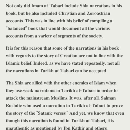
𝐍𝐨𝐭 𝐨𝐧𝐥𝐲 𝐝𝐢𝐝 𝐈𝐦𝐚𝐦 𝐚𝐭-𝐓𝐚𝐛𝐚𝐫𝐢 𝐢𝐧𝐜𝐥𝐮𝐝𝐞 𝐒𝐡𝐢𝐚 𝐧𝐚𝐫𝐫𝐚𝐭𝐢𝐨𝐧𝐬 𝐢𝐧 𝐡𝐢𝐬
𝐛𝐨𝐨𝐤, 𝐛𝐮𝐭 𝐡𝐞 𝐚𝐥𝐬𝐨 𝐢𝐧𝐜𝐥𝐮𝐝𝐞𝐝 𝐂𝐡𝐫𝐢𝐬𝐭𝐢𝐚𝐧 𝐚𝐧𝐝 𝐙𝐨𝐫𝐨𝐚𝐬𝐭𝐫𝐢𝐚𝐧
𝐚𝐜𝐜𝐨𝐮𝐧𝐭𝐬. 𝐓𝐡𝐢𝐬 𝐰𝐚𝐬 𝐢𝐧 𝐥𝐢𝐧𝐞 𝐰𝐢𝐭𝐡 𝐡𝐢𝐬 𝐛𝐞𝐥𝐢𝐞𝐟 𝐨𝐟 𝐜𝐨𝐦𝐩𝐢𝐥𝐢𝐧𝐠 𝐚
“𝐛𝐚𝐥𝐚𝐧𝐜𝐞𝐝” 𝐛𝐨𝐨𝐤 𝐭𝐡𝐚𝐭 𝐰𝐨𝐮𝐥𝐝 𝐝𝐨𝐜𝐮𝐦𝐞𝐧𝐭 𝐚𝐥𝐥 𝐭𝐡𝐞 𝐯𝐚𝐫𝐢𝐨𝐮𝐬
𝐚𝐜𝐜𝐨𝐮𝐧𝐭𝐬 𝐟𝐫𝐨𝐦 𝐚 𝐯𝐚𝐫𝐢𝐞𝐭𝐲 𝐨𝐟 𝐬𝐞𝐠𝐦𝐞𝐧𝐭𝐬 𝐨𝐟 𝐭𝐡𝐞 𝐬𝐨𝐜𝐢𝐞𝐭𝐲.
𝐈𝐭 𝐢𝐬 𝐟𝐨𝐫 𝐭𝐡𝐢𝐬 𝐫𝐞𝐚𝐬𝐨𝐧 𝐭𝐡𝐚𝐭 𝐬𝐨𝐦𝐞 𝐨𝐟 𝐭𝐡𝐞 𝐧𝐚𝐫𝐫𝐚𝐭𝐢𝐨𝐧𝐬 𝐢𝐧 𝐡𝐢𝐬 𝐛𝐨𝐨𝐤
𝐰𝐢𝐭𝐡 𝐫𝐞𝐠𝐚𝐫𝐝𝐬 𝐭𝐨 𝐭𝐡𝐞 𝐬𝐭𝐨𝐫𝐲 𝐨𝐟 𝐂𝐫𝐞𝐚𝐭𝐢𝐨𝐧 𝐚𝐫𝐞 𝐧𝐨𝐭 𝐢𝐧 𝐥𝐢𝐧𝐞 𝐰𝐢𝐭𝐡 𝐭𝐡𝐞
𝐈𝐬𝐥𝐚𝐦𝐢𝐜 𝐛𝐞𝐥𝐢𝐞𝐟. 𝐈𝐧𝐝𝐞𝐞𝐝, 𝐚𝐬 𝐰𝐞 𝐡𝐚𝐯𝐞 𝐬𝐭𝐚𝐭𝐞𝐝 𝐫𝐞𝐩𝐞𝐚𝐭𝐞𝐝𝐥𝐲, 𝐧𝐨𝐭 𝐚𝐥𝐥
𝐭𝐡𝐞 𝐧𝐚𝐫𝐫𝐚𝐭𝐢𝐨𝐧𝐬 𝐢𝐧 𝐓𝐚𝐫𝐢𝐤𝐡 𝐚𝐭-𝐓𝐚𝐛𝐚𝐫𝐢 𝐜𝐚𝐧 𝐛𝐞 𝐚𝐜𝐜𝐞𝐩𝐭𝐞𝐝.
𝐓𝐡𝐞 𝐒𝐡𝐢𝐚 𝐚𝐫𝐞 𝐚𝐥𝐥𝐢𝐞𝐝 𝐰𝐢𝐭𝐡 𝐭𝐡𝐞 𝐨𝐭𝐡𝐞𝐫 𝐞𝐧𝐞𝐦𝐢𝐞𝐬 𝐨𝐟 𝐈𝐬𝐥𝐚𝐦 𝐰𝐡𝐞𝐧
𝐭𝐡𝐞𝐲 𝐮𝐬𝐞 𝐰𝐞𝐚𝐤 𝐧𝐚𝐫𝐫𝐚𝐭𝐢𝐨𝐧𝐬 𝐢𝐧 𝐓𝐚𝐫𝐢𝐤𝐡 𝐚𝐭-𝐓𝐚𝐛𝐚𝐫𝐢 𝐢𝐧 𝐨𝐫𝐝𝐞𝐫 𝐭𝐨
𝐚𝐭𝐭𝐚𝐜𝐤 𝐭𝐡𝐞 𝐦𝐚𝐢𝐧𝐬𝐭𝐫𝐞𝐚𝐦 𝐌𝐮𝐬𝐥𝐢𝐦𝐬. 𝐈𝐭 𝐰𝐚𝐬, 𝐚𝐟𝐭𝐞𝐫 𝐚𝐥𝐥, 𝐒𝐚𝐥𝐦𝐚𝐧
𝐑𝐮𝐬𝐡𝐝𝐢𝐞 𝐰𝐡𝐨 𝐮𝐬𝐞𝐝 𝐚 𝐧𝐚𝐫𝐫𝐚𝐭𝐢𝐨𝐧 𝐢𝐧 𝐓𝐚𝐫𝐢𝐤𝐡 𝐚𝐭-𝐓𝐚𝐛𝐚𝐫𝐢 𝐭𝐨 𝐩𝐫𝐨𝐯𝐞
𝐭𝐡𝐞 𝐬𝐭𝐨𝐫𝐲 𝐨𝐟 𝐭𝐡𝐞 “𝐒𝐚𝐭𝐚𝐧𝐢𝐜 𝐯𝐞𝐫𝐬𝐞𝐬.” 𝐀𝐧𝐝 𝐲𝐞𝐭, 𝐰𝐞 𝐤𝐧𝐨𝐰 𝐭𝐡𝐚𝐭 𝐞𝐯𝐞𝐧
𝐭𝐡𝐨𝐮𝐠𝐡 𝐭𝐡𝐢𝐬 𝐧𝐚𝐫𝐫𝐚𝐭𝐢𝐨𝐧 𝐢𝐬 𝐟𝐨𝐮𝐧𝐝 𝐢𝐧 𝐓𝐚𝐫𝐢𝐤𝐡 𝐚𝐭-𝐓𝐚𝐛𝐚𝐫𝐢, 𝐢𝐭 𝐢𝐬
𝐮𝐧𝐚𝐮𝐭𝐡𝐞𝐧𝐭𝐢𝐜 𝐚𝐬 𝐦𝐞𝐧𝐭𝐢𝐨𝐧𝐞𝐝 𝐛𝐲 𝐈𝐛𝐧 𝐊𝐚𝐭𝐡𝐢𝐫 𝐚𝐧𝐝 𝐨𝐭𝐡𝐞𝐫𝐬.