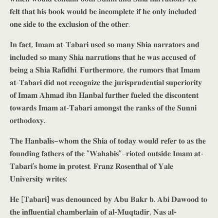
𝐟𝐞𝐥𝐭 𝐭𝐡𝐚𝐭 𝐡𝐢𝐬 𝐛𝐨𝐨𝐤 𝐰𝐨𝐮𝐥𝐝 𝐛𝐞 𝐢𝐧𝐜𝐨𝐦𝐩𝐥𝐞𝐭𝐞 𝐢𝐟 𝐡𝐞 𝐨𝐧𝐥𝐲 𝐢𝐧𝐜𝐥𝐮𝐝𝐞𝐝
𝐨𝐧𝐞 𝐬𝐢𝐝𝐞 𝐭𝐨 𝐭𝐡𝐞 𝐞𝐱𝐜𝐥𝐮𝐬𝐢𝐨𝐧 𝐨𝐟 𝐭𝐡𝐞 𝐨𝐭𝐡𝐞𝐫.
𝐈𝐧 𝐟𝐚𝐜𝐭, 𝐈𝐦𝐚𝐦 𝐚𝐭-𝐓𝐚𝐛𝐚𝐫𝐢 𝐮𝐬𝐞𝐝 𝐬𝐨 𝐦𝐚𝐧𝐲 𝐒𝐡𝐢𝐚 𝐧𝐚𝐫𝐫𝐚𝐭𝐨𝐫𝐬 𝐚𝐧𝐝
𝐢𝐧𝐜𝐥𝐮𝐝𝐞𝐝 𝐬𝐨 𝐦𝐚𝐧𝐲 𝐒𝐡𝐢𝐚 𝐧𝐚𝐫𝐫𝐚𝐭𝐢𝐨𝐧𝐬 𝐭𝐡𝐚𝐭 𝐡𝐞 𝐰𝐚𝐬 𝐚𝐜𝐜𝐮𝐬𝐞𝐝 𝐨𝐟
𝐛𝐞𝐢𝐧𝐠 𝐚 𝐒𝐡𝐢𝐚 𝐑𝐚𝐟𝐢𝐝𝐡𝐢. 𝐅𝐮𝐫𝐭𝐡𝐞𝐫𝐦𝐨𝐫𝐞, 𝐭𝐡𝐞 𝐫𝐮𝐦𝐨𝐫𝐬 𝐭𝐡𝐚𝐭 𝐈𝐦𝐚𝐦
𝐚𝐭-𝐓𝐚𝐛𝐚𝐫𝐢 𝐝𝐢𝐝 𝐧𝐨𝐭 𝐫𝐞𝐜𝐨𝐠𝐧𝐢𝐳𝐞 𝐭𝐡𝐞 𝐣𝐮𝐫𝐢𝐬𝐩𝐫𝐮𝐝𝐞𝐧𝐭𝐢𝐚𝐥 𝐬𝐮𝐩𝐞𝐫𝐢𝐨𝐫𝐢𝐭𝐲
𝐨𝐟 𝐈𝐦𝐚𝐦 𝐀𝐡𝐦𝐚𝐝 𝐢𝐛𝐧 𝐇𝐚𝐧𝐛𝐚𝐥 𝐟𝐮𝐫𝐭𝐡𝐞𝐫 𝐟𝐮𝐞𝐥𝐞𝐝 𝐭𝐡𝐞 𝐝𝐢𝐬𝐜𝐨𝐧𝐭𝐞𝐧𝐭
𝐭𝐨𝐰𝐚𝐫𝐝𝐬 𝐈𝐦𝐚𝐦 𝐚𝐭-𝐓𝐚𝐛𝐚𝐫𝐢 𝐚𝐦𝐨𝐧𝐠𝐬𝐭 𝐭𝐡𝐞 𝐫𝐚𝐧𝐤𝐬 𝐨𝐟 𝐭𝐡𝐞 𝐒𝐮𝐧𝐧𝐢
𝐨𝐫𝐭𝐡𝐨𝐝𝐨𝐱𝐲.
𝐓𝐡𝐞 𝐇𝐚𝐧𝐛𝐚𝐥𝐢𝐬–𝐰𝐡𝐨𝐦 𝐭𝐡𝐞 𝐒𝐡𝐢𝐚 𝐨𝐟 𝐭𝐨𝐝𝐚𝐲 𝐰𝐨𝐮𝐥𝐝 𝐫𝐞𝐟𝐞𝐫 𝐭𝐨 𝐚𝐬 𝐭𝐡𝐞
𝐟𝐨𝐮𝐧𝐝𝐢𝐧𝐠 𝐟𝐚𝐭𝐡𝐞𝐫𝐬 𝐨𝐟 𝐭𝐡𝐞 “𝐖𝐚𝐡𝐚𝐛𝐢𝐬”–𝐫𝐢𝐨𝐭𝐞𝐝 𝐨𝐮𝐭𝐬𝐢𝐝𝐞 𝐈𝐦𝐚𝐦 𝐚𝐭-
𝐓𝐚𝐛𝐚𝐫𝐢’𝐬 𝐡𝐨𝐦𝐞 𝐢𝐧 𝐩𝐫𝐨𝐭𝐞𝐬𝐭. 𝐅𝐫𝐚𝐧𝐳 𝐑𝐨𝐬𝐞𝐧𝐭𝐡𝐚𝐥 𝐨𝐟 𝐘𝐚𝐥𝐞
𝐔𝐧𝐢𝐯𝐞𝐫𝐬𝐢𝐭𝐲 𝐰𝐫𝐢𝐭𝐞𝐬:
𝐇𝐞 [𝐓𝐚𝐛𝐚𝐫𝐢] 𝐰𝐚𝐬 𝐝𝐞𝐧𝐨𝐮𝐧𝐜𝐞𝐝 𝐛𝐲 𝐀𝐛𝐮 𝐁𝐚𝐤𝐫 𝐛. 𝐀𝐛𝐢 𝐃𝐚𝐰𝐨𝐨𝐝 𝐭𝐨
𝐭𝐡𝐞 𝐢𝐧𝐟𝐥𝐮𝐞𝐧𝐭𝐢𝐚𝐥 𝐜𝐡𝐚𝐦𝐛𝐞𝐫𝐥𝐚𝐢𝐧 𝐨𝐟 𝐚𝐥-𝐌𝐮𝐪𝐭𝐚𝐝𝐢𝐫, 𝐍𝐚𝐬 𝐚𝐥-