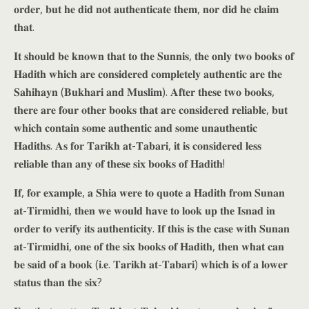
𝐨𝐫𝐝𝐞𝐫, 𝐛𝐮𝐭 𝐡𝐞 𝐝𝐢𝐝 𝐧𝐨𝐭 𝐚𝐮𝐭𝐡𝐞𝐧𝐭𝐢𝐜𝐚𝐭𝐞 𝐭𝐡𝐞𝐦, 𝐧𝐨𝐫 𝐝𝐢𝐝 𝐡𝐞 𝐜𝐥𝐚𝐢𝐦
𝐭𝐡𝐚𝐭.
𝐈𝐭 𝐬𝐡𝐨𝐮𝐥𝐝 𝐛𝐞 𝐤𝐧𝐨𝐰𝐧 𝐭𝐡𝐚𝐭 𝐭𝐨 𝐭𝐡𝐞 𝐒𝐮𝐧𝐧𝐢𝐬, 𝐭𝐡𝐞 𝐨𝐧𝐥𝐲 𝐭𝐰𝐨 𝐛𝐨𝐨𝐤𝐬 𝐨𝐟
𝐇𝐚𝐝𝐢𝐭𝐡 𝐰𝐡𝐢𝐜𝐡 𝐚𝐫𝐞 𝐜𝐨𝐧𝐬𝐢𝐝𝐞𝐫𝐞𝐝 𝐜𝐨𝐦𝐩𝐥𝐞𝐭𝐞𝐥𝐲 𝐚𝐮𝐭𝐡𝐞𝐧𝐭𝐢𝐜 𝐚𝐫𝐞 𝐭𝐡𝐞
𝐒𝐚𝐡𝐢𝐡𝐚𝐲𝐧 (𝐁𝐮𝐤𝐡𝐚𝐫𝐢 𝐚𝐧𝐝 𝐌𝐮𝐬𝐥𝐢𝐦). 𝐀𝐟𝐭𝐞𝐫 𝐭𝐡𝐞𝐬𝐞 𝐭𝐰𝐨 𝐛𝐨𝐨𝐤𝐬,
𝐭𝐡𝐞𝐫𝐞 𝐚𝐫𝐞 𝐟𝐨𝐮𝐫 𝐨𝐭𝐡𝐞𝐫 𝐛𝐨𝐨𝐤𝐬 𝐭𝐡𝐚𝐭 𝐚𝐫𝐞 𝐜𝐨𝐧𝐬𝐢𝐝𝐞𝐫𝐞𝐝 𝐫𝐞𝐥𝐢𝐚𝐛𝐥𝐞, 𝐛𝐮𝐭
𝐰𝐡𝐢𝐜𝐡 𝐜𝐨𝐧𝐭𝐚𝐢𝐧 𝐬𝐨𝐦𝐞 𝐚𝐮𝐭𝐡𝐞𝐧𝐭𝐢𝐜 𝐚𝐧𝐝 𝐬𝐨𝐦𝐞 𝐮𝐧𝐚𝐮𝐭𝐡𝐞𝐧𝐭𝐢𝐜
𝐇𝐚𝐝𝐢𝐭𝐡𝐬. 𝐀𝐬 𝐟𝐨𝐫 𝐓𝐚𝐫𝐢𝐤𝐡 𝐚𝐭-𝐓𝐚𝐛𝐚𝐫𝐢, 𝐢𝐭 𝐢𝐬 𝐜𝐨𝐧𝐬𝐢𝐝𝐞𝐫𝐞𝐝 𝐥𝐞𝐬𝐬
𝐫𝐞𝐥𝐢𝐚𝐛𝐥𝐞 𝐭𝐡𝐚𝐧 𝐚𝐧𝐲 𝐨𝐟 𝐭𝐡𝐞𝐬𝐞 𝐬𝐢𝐱 𝐛𝐨𝐨𝐤𝐬 𝐨𝐟 𝐇𝐚𝐝𝐢𝐭𝐡!
𝐈𝐟, 𝐟𝐨𝐫 𝐞𝐱𝐚𝐦𝐩𝐥𝐞, 𝐚 𝐒𝐡𝐢𝐚 𝐰𝐞𝐫𝐞 𝐭𝐨 𝐪𝐮𝐨𝐭𝐞 𝐚 𝐇𝐚𝐝𝐢𝐭𝐡 𝐟𝐫𝐨𝐦 𝐒𝐮𝐧𝐚𝐧
𝐚𝐭-𝐓𝐢𝐫𝐦𝐢𝐝𝐡𝐢, 𝐭𝐡𝐞𝐧 𝐰𝐞 𝐰𝐨𝐮𝐥𝐝 𝐡𝐚𝐯𝐞 𝐭𝐨 𝐥𝐨𝐨𝐤 𝐮𝐩 𝐭𝐡𝐞 𝐈𝐬𝐧𝐚𝐝 𝐢𝐧
𝐨𝐫𝐝𝐞𝐫 𝐭𝐨 𝐯𝐞𝐫𝐢𝐟𝐲 𝐢𝐭𝐬 𝐚𝐮𝐭𝐡𝐞𝐧𝐭𝐢𝐜𝐢𝐭𝐲. 𝐈𝐟 𝐭𝐡𝐢𝐬 𝐢𝐬 𝐭𝐡𝐞 𝐜𝐚𝐬𝐞 𝐰𝐢𝐭𝐡 𝐒𝐮𝐧𝐚𝐧
𝐚𝐭-𝐓𝐢𝐫𝐦𝐢𝐝𝐡𝐢, 𝐨𝐧𝐞 𝐨𝐟 𝐭𝐡𝐞 𝐬𝐢𝐱 𝐛𝐨𝐨𝐤𝐬 𝐨𝐟 𝐇𝐚𝐝𝐢𝐭𝐡, 𝐭𝐡𝐞𝐧 𝐰𝐡𝐚𝐭 𝐜𝐚𝐧
𝐛𝐞 𝐬𝐚𝐢𝐝 𝐨𝐟 𝐚 𝐛𝐨𝐨𝐤 (𝐢.𝐞. 𝐓𝐚𝐫𝐢𝐤𝐡 𝐚𝐭-𝐓𝐚𝐛𝐚𝐫𝐢) 𝐰𝐡𝐢𝐜𝐡 𝐢𝐬 𝐨𝐟 𝐚 𝐥𝐨𝐰𝐞𝐫
𝐬𝐭𝐚𝐭𝐮𝐬 𝐭𝐡𝐚𝐧 𝐭𝐡𝐞 𝐬𝐢𝐱?