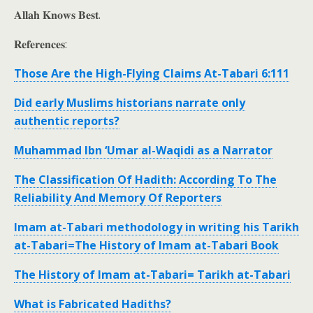
𝐀𝐥𝐥𝐚𝐡 𝐊𝐧𝐨𝐰𝐬 𝐁𝐞𝐬𝐭.
𝐑𝐞𝐟𝐞𝐫𝐞𝐧𝐜𝐞𝐬:
Those Are the High-Flying Claims At-Tabari 6:111
Did early Muslims historians narrate only
authentic reports?
Muhammad Ibn ‘Umar al-Waqidi as a Narrator
The Classification Of Hadith: According To The
Reliability And Memory Of Reporters
Imam at-Tabari methodology in writing his Tarikh
at-Tabari=The History of Imam at-Tabari Book
The History of Imam at-Tabari= Tarikh at-Tabari
What is Fabricated Hadiths?