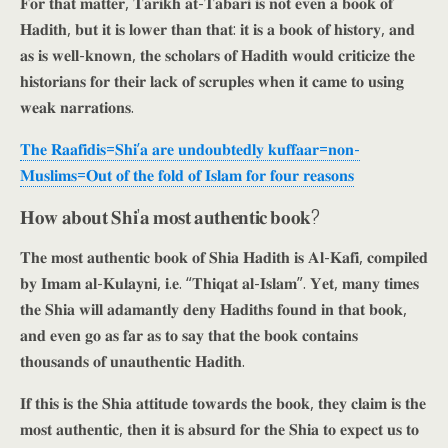
𝐅𝐨𝐫 𝐭𝐡𝐚𝐭 𝐦𝐚𝐭𝐭𝐞𝐫, 𝐓𝐚𝐫𝐢𝐤𝐡 𝐚𝐭-𝐓𝐚𝐛𝐚𝐫𝐢 𝐢𝐬 𝐧𝐨𝐭 𝐞𝐯𝐞𝐧 𝐚 𝐛𝐨𝐨𝐤 𝐨𝐟
𝐇𝐚𝐝𝐢𝐭𝐡, 𝐛𝐮𝐭 𝐢𝐭 𝐢𝐬 𝐥𝐨𝐰𝐞𝐫 𝐭𝐡𝐚𝐧 𝐭𝐡𝐚𝐭: 𝐢𝐭 𝐢𝐬 𝐚 𝐛𝐨𝐨𝐤 𝐨𝐟 𝐡𝐢𝐬𝐭𝐨𝐫𝐲, 𝐚𝐧𝐝
𝐚𝐬 𝐢𝐬 𝐰𝐞𝐥𝐥-𝐤𝐧𝐨𝐰𝐧, 𝐭𝐡𝐞 𝐬𝐜𝐡𝐨𝐥𝐚𝐫𝐬 𝐨𝐟 𝐇𝐚𝐝𝐢𝐭𝐡 𝐰𝐨𝐮𝐥𝐝 𝐜𝐫𝐢𝐭𝐢𝐜𝐢𝐳𝐞 𝐭𝐡𝐞
𝐡𝐢𝐬𝐭𝐨𝐫𝐢𝐚𝐧𝐬 𝐟𝐨𝐫 𝐭𝐡𝐞𝐢𝐫 𝐥𝐚𝐜𝐤 𝐨𝐟 𝐬𝐜𝐫𝐮𝐩𝐥𝐞𝐬 𝐰𝐡𝐞𝐧 𝐢𝐭 𝐜𝐚𝐦𝐞 𝐭𝐨 𝐮𝐬𝐢𝐧𝐠
𝐰𝐞𝐚𝐤 𝐧𝐚𝐫𝐫𝐚𝐭𝐢𝐨𝐧𝐬.
𝐓𝐡𝐞 𝐑𝐚𝐚𝐟𝐢𝐝𝐢𝐬=𝐒𝐡𝐢’𝐚 𝐚𝐫𝐞 𝐮𝐧𝐝𝐨𝐮𝐛𝐭𝐞𝐝𝐥𝐲 𝐤𝐮𝐟𝐟𝐚𝐚𝐫=𝐧𝐨𝐧-
𝐌𝐮𝐬𝐥𝐢𝐦𝐬=𝐎𝐮𝐭 𝐨𝐟 𝐭𝐡𝐞 𝐟𝐨𝐥𝐝 𝐨𝐟 𝐈𝐬𝐥𝐚𝐦 𝐟𝐨𝐫 𝐟𝐨𝐮𝐫 𝐫𝐞𝐚𝐬𝐨𝐧𝐬
𝐇𝐨𝐰 𝐚𝐛𝐨𝐮𝐭 𝐒𝐡𝐢’𝐚 𝐦𝐨𝐬𝐭 𝐚𝐮𝐭𝐡𝐞𝐧𝐭𝐢𝐜 𝐛𝐨𝐨𝐤?
𝐓𝐡𝐞 𝐦𝐨𝐬𝐭 𝐚𝐮𝐭𝐡𝐞𝐧𝐭𝐢𝐜 𝐛𝐨𝐨𝐤 𝐨𝐟 𝐒𝐡𝐢𝐚 𝐇𝐚𝐝𝐢𝐭𝐡 𝐢𝐬 𝐀𝐥-𝐊𝐚𝐟𝐢, 𝐜𝐨𝐦𝐩𝐢𝐥𝐞𝐝
𝐛𝐲 𝐈𝐦𝐚𝐦 𝐚𝐥-𝐊𝐮𝐥𝐚𝐲𝐧𝐢, 𝐢.𝐞. “𝐓𝐡𝐢𝐪𝐚𝐭 𝐚𝐥-𝐈𝐬𝐥𝐚𝐦”. 𝐘𝐞𝐭, 𝐦𝐚𝐧𝐲 𝐭𝐢𝐦𝐞𝐬
𝐭𝐡𝐞 𝐒𝐡𝐢𝐚 𝐰𝐢𝐥𝐥 𝐚𝐝𝐚𝐦𝐚𝐧𝐭𝐥𝐲 𝐝𝐞𝐧𝐲 𝐇𝐚𝐝𝐢𝐭𝐡𝐬 𝐟𝐨𝐮𝐧𝐝 𝐢𝐧 𝐭𝐡𝐚𝐭 𝐛𝐨𝐨𝐤,
𝐚𝐧𝐝 𝐞𝐯𝐞𝐧 𝐠𝐨 𝐚𝐬 𝐟𝐚𝐫 𝐚𝐬 𝐭𝐨 𝐬𝐚𝐲 𝐭𝐡𝐚𝐭 𝐭𝐡𝐞 𝐛𝐨𝐨𝐤 𝐜𝐨𝐧𝐭𝐚𝐢𝐧𝐬
𝐭𝐡𝐨𝐮𝐬𝐚𝐧𝐝𝐬 𝐨𝐟 𝐮𝐧𝐚𝐮𝐭𝐡𝐞𝐧𝐭𝐢𝐜 𝐇𝐚𝐝𝐢𝐭𝐡.
𝐈𝐟 𝐭𝐡𝐢𝐬 𝐢𝐬 𝐭𝐡𝐞 𝐒𝐡𝐢𝐚 𝐚𝐭𝐭𝐢𝐭𝐮𝐝𝐞 𝐭𝐨𝐰𝐚𝐫𝐝𝐬 𝐭𝐡𝐞 𝐛𝐨𝐨𝐤, 𝐭𝐡𝐞𝐲 𝐜𝐥𝐚𝐢𝐦 𝐢𝐬 𝐭𝐡𝐞
𝐦𝐨𝐬𝐭 𝐚𝐮𝐭𝐡𝐞𝐧𝐭𝐢𝐜, 𝐭𝐡𝐞𝐧 𝐢𝐭 𝐢𝐬 𝐚𝐛𝐬𝐮𝐫𝐝 𝐟𝐨𝐫 𝐭𝐡𝐞 𝐒𝐡𝐢𝐚 𝐭𝐨 𝐞𝐱𝐩𝐞𝐜𝐭 𝐮𝐬 𝐭𝐨