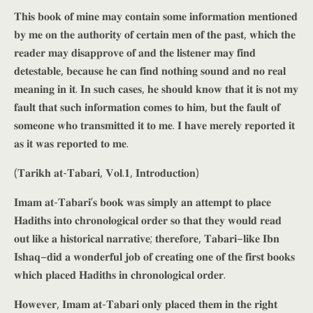
𝐓𝐡𝐢𝐬 𝐛𝐨𝐨𝐤 𝐨𝐟 𝐦𝐢𝐧𝐞 𝐦𝐚𝐲 𝐜𝐨𝐧𝐭𝐚𝐢𝐧 𝐬𝐨𝐦𝐞 𝐢𝐧𝐟𝐨𝐫𝐦𝐚𝐭𝐢𝐨𝐧 𝐦𝐞𝐧𝐭𝐢𝐨𝐧𝐞𝐝
𝐛𝐲 𝐦𝐞 𝐨𝐧 𝐭𝐡𝐞 𝐚𝐮𝐭𝐡𝐨𝐫𝐢𝐭𝐲 𝐨𝐟 𝐜𝐞𝐫𝐭𝐚𝐢𝐧 𝐦𝐞𝐧 𝐨𝐟 𝐭𝐡𝐞 𝐩𝐚𝐬𝐭, 𝐰𝐡𝐢𝐜𝐡 𝐭𝐡𝐞
𝐫𝐞𝐚𝐝𝐞𝐫 𝐦𝐚𝐲 𝐝𝐢𝐬𝐚𝐩𝐩𝐫𝐨𝐯𝐞 𝐨𝐟 𝐚𝐧𝐝 𝐭𝐡𝐞 𝐥𝐢𝐬𝐭𝐞𝐧𝐞𝐫 𝐦𝐚𝐲 𝐟𝐢𝐧𝐝
𝐝𝐞𝐭𝐞𝐬𝐭𝐚𝐛𝐥𝐞, 𝐛𝐞𝐜𝐚𝐮𝐬𝐞 𝐡𝐞 𝐜𝐚𝐧 𝐟𝐢𝐧𝐝 𝐧𝐨𝐭𝐡𝐢𝐧𝐠 𝐬𝐨𝐮𝐧𝐝 𝐚𝐧𝐝 𝐧𝐨 𝐫𝐞𝐚𝐥
𝐦𝐞𝐚𝐧𝐢𝐧𝐠 𝐢𝐧 𝐢𝐭. 𝐈𝐧 𝐬𝐮𝐜𝐡 𝐜𝐚𝐬𝐞𝐬, 𝐡𝐞 𝐬𝐡𝐨𝐮𝐥𝐝 𝐤𝐧𝐨𝐰 𝐭𝐡𝐚𝐭 𝐢𝐭 𝐢𝐬 𝐧𝐨𝐭 𝐦𝐲
𝐟𝐚𝐮𝐥𝐭 𝐭𝐡𝐚𝐭 𝐬𝐮𝐜𝐡 𝐢𝐧𝐟𝐨𝐫𝐦𝐚𝐭𝐢𝐨𝐧 𝐜𝐨𝐦𝐞𝐬 𝐭𝐨 𝐡𝐢𝐦, 𝐛𝐮𝐭 𝐭𝐡𝐞 𝐟𝐚𝐮𝐥𝐭 𝐨𝐟
𝐬𝐨𝐦𝐞𝐨𝐧𝐞 𝐰𝐡𝐨 𝐭𝐫𝐚𝐧𝐬𝐦𝐢𝐭𝐭𝐞𝐝 𝐢𝐭 𝐭𝐨 𝐦𝐞. 𝐈 𝐡𝐚𝐯𝐞 𝐦𝐞𝐫𝐞𝐥𝐲 𝐫𝐞𝐩𝐨𝐫𝐭𝐞𝐝 𝐢𝐭
𝐚𝐬 𝐢𝐭 𝐰𝐚𝐬 𝐫𝐞𝐩𝐨𝐫𝐭𝐞𝐝 𝐭𝐨 𝐦𝐞.
(𝐓𝐚𝐫𝐢𝐤𝐡 𝐚𝐭-𝐓𝐚𝐛𝐚𝐫𝐢, 𝐕𝐨𝐥.𝟏, 𝐈𝐧𝐭𝐫𝐨𝐝𝐮𝐜𝐭𝐢𝐨𝐧)
𝐈𝐦𝐚𝐦 𝐚𝐭-𝐓𝐚𝐛𝐚𝐫𝐢’𝐬 𝐛𝐨𝐨𝐤 𝐰𝐚𝐬 𝐬𝐢𝐦𝐩𝐥𝐲 𝐚𝐧 𝐚𝐭𝐭𝐞𝐦𝐩𝐭 𝐭𝐨 𝐩𝐥𝐚𝐜𝐞
𝐇𝐚𝐝𝐢𝐭𝐡𝐬 𝐢𝐧𝐭𝐨 𝐜𝐡𝐫𝐨𝐧𝐨𝐥𝐨𝐠𝐢𝐜𝐚𝐥 𝐨𝐫𝐝𝐞𝐫 𝐬𝐨 𝐭𝐡𝐚𝐭 𝐭𝐡𝐞𝐲 𝐰𝐨𝐮𝐥𝐝 𝐫𝐞𝐚𝐝
𝐨𝐮𝐭 𝐥𝐢𝐤𝐞 𝐚 𝐡𝐢𝐬𝐭𝐨𝐫𝐢𝐜𝐚𝐥 𝐧𝐚𝐫𝐫𝐚𝐭𝐢𝐯𝐞; 𝐭𝐡𝐞𝐫𝐞𝐟𝐨𝐫𝐞, 𝐓𝐚𝐛𝐚𝐫𝐢–𝐥𝐢𝐤𝐞 𝐈𝐛𝐧
𝐈𝐬𝐡𝐚𝐪–𝐝𝐢𝐝 𝐚 𝐰𝐨𝐧𝐝𝐞𝐫𝐟𝐮𝐥 𝐣𝐨𝐛 𝐨𝐟 𝐜𝐫𝐞𝐚𝐭𝐢𝐧𝐠 𝐨𝐧𝐞 𝐨𝐟 𝐭𝐡𝐞 𝐟𝐢𝐫𝐬𝐭 𝐛𝐨𝐨𝐤𝐬
𝐰𝐡𝐢𝐜𝐡 𝐩𝐥𝐚𝐜𝐞𝐝 𝐇𝐚𝐝𝐢𝐭𝐡𝐬 𝐢𝐧 𝐜𝐡𝐫𝐨𝐧𝐨𝐥𝐨𝐠𝐢𝐜𝐚𝐥 𝐨𝐫𝐝𝐞𝐫.
𝐇𝐨𝐰𝐞𝐯𝐞𝐫, 𝐈𝐦𝐚𝐦 𝐚𝐭-𝐓𝐚𝐛𝐚𝐫𝐢 𝐨𝐧𝐥𝐲 𝐩𝐥𝐚𝐜𝐞𝐝 𝐭𝐡𝐞𝐦 𝐢𝐧 𝐭𝐡𝐞 𝐫𝐢𝐠𝐡𝐭