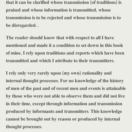
𝐭𝐡𝐚𝐭 𝐢𝐭 𝐜𝐚𝐧 𝐛𝐞 𝐜𝐥𝐚𝐫𝐢𝐟𝐢𝐞𝐝 𝐰𝐡𝐨𝐬𝐞 𝐭𝐫𝐚𝐧𝐬𝐦𝐢𝐬𝐬𝐢𝐨𝐧 (𝐨𝐟 𝐭𝐫𝐚𝐝𝐢𝐭𝐢𝐨𝐧𝐬) 𝐢𝐬
𝐩𝐫𝐚𝐢𝐬𝐞𝐝 𝐚𝐧𝐝 𝐰𝐡𝐨𝐬𝐞 𝐢𝐧𝐟𝐨𝐫𝐦𝐚𝐭𝐢𝐨𝐧 𝐢𝐬 𝐭𝐫𝐚𝐧𝐬𝐦𝐢𝐭𝐭𝐞𝐝, 𝐰𝐡𝐨𝐬𝐞
𝐭𝐫𝐚𝐧𝐬𝐦𝐢𝐬𝐬𝐢𝐨𝐧 𝐢𝐬 𝐭𝐨 𝐛𝐞 𝐫𝐞𝐣𝐞𝐜𝐭𝐞𝐝 𝐚𝐧𝐝 𝐰𝐡𝐨𝐬𝐞 𝐭𝐫𝐚𝐧𝐬𝐦𝐢𝐬𝐬𝐢𝐨𝐧 𝐢𝐬 𝐭𝐨
𝐛𝐞 𝐝𝐢𝐬𝐫𝐞𝐠𝐚𝐫𝐝𝐞𝐝…
𝐓𝐡𝐞 𝐫𝐞𝐚𝐝𝐞𝐫 𝐬𝐡𝐨𝐮𝐥𝐝 𝐤𝐧𝐨𝐰 𝐭𝐡𝐚𝐭 𝐰𝐢𝐭𝐡 𝐫𝐞𝐬𝐩𝐞𝐜𝐭 𝐭𝐨 𝐚𝐥𝐥 𝐈 𝐡𝐚𝐯𝐞
𝐦𝐞𝐧𝐭𝐢𝐨𝐧𝐞𝐝 𝐚𝐧𝐝 𝐦𝐚𝐝𝐞 𝐢𝐭 𝐚 𝐜𝐨𝐧𝐝𝐢𝐭𝐢𝐨𝐧 𝐭𝐨 𝐬𝐞𝐭 𝐝𝐨𝐰𝐧 𝐢𝐧 𝐭𝐡𝐢𝐬 𝐛𝐨𝐨𝐤
𝐨𝐟 𝐦𝐢𝐧𝐞, 𝐈 𝐫𝐞𝐥𝐲 𝐮𝐩𝐨𝐧 𝐭𝐫𝐚𝐝𝐢𝐭𝐢𝐨𝐧𝐬 𝐚𝐧𝐝 𝐫𝐞𝐩𝐨𝐫𝐭𝐬 𝐰𝐡𝐢𝐜𝐡 𝐡𝐚𝐯𝐞 𝐛𝐞𝐞𝐧
𝐭𝐫𝐚𝐧𝐬𝐦𝐢𝐭𝐭𝐞𝐝 𝐚𝐧𝐝 𝐰𝐡𝐢𝐜𝐡 𝐈 𝐚𝐭𝐭𝐫𝐢𝐛𝐮𝐭𝐞 𝐭𝐨 𝐭𝐡𝐞𝐢𝐫 𝐭𝐫𝐚𝐧𝐬𝐦𝐢𝐭𝐭𝐞𝐫𝐬.
𝐈 𝐫𝐞𝐥𝐲 𝐨𝐧𝐥𝐲 𝐯𝐞𝐫𝐲 𝐫𝐚𝐫𝐞𝐥𝐲 𝐮𝐩𝐨𝐧 (𝐦𝐲 𝐨𝐰𝐧) 𝐫𝐚𝐭𝐢𝐨𝐧𝐚𝐥𝐢𝐭𝐲 𝐚𝐧𝐝
𝐢𝐧𝐭𝐞𝐫𝐧𝐚𝐥 𝐭𝐡𝐨𝐮𝐠𝐡𝐭 𝐩𝐫𝐨𝐜𝐞𝐬𝐬𝐞𝐬. 𝐅𝐨𝐫 𝐧𝐨 𝐤𝐧𝐨𝐰𝐥𝐞𝐝𝐠𝐞 𝐨𝐟 𝐭𝐡𝐞 𝐡𝐢𝐬𝐭𝐨𝐫𝐲
𝐨𝐟 𝐦𝐞𝐧 𝐨𝐟 𝐭𝐡𝐞 𝐩𝐚𝐬𝐭 𝐚𝐧𝐝 𝐨𝐟 𝐫𝐞𝐜𝐞𝐧𝐭 𝐦𝐞𝐧 𝐚𝐧𝐝 𝐞𝐯𝐞𝐧𝐭𝐬 𝐢𝐬 𝐚𝐭𝐭𝐚𝐢𝐧𝐚𝐛𝐥𝐞
𝐛𝐲 𝐭𝐡𝐨𝐬𝐞 𝐰𝐡𝐨 𝐰𝐞𝐫𝐞 𝐧𝐨𝐭 𝐚𝐛𝐥𝐞 𝐭𝐨 𝐨𝐛𝐬𝐞𝐫𝐯𝐞 𝐭𝐡𝐞𝐦 𝐚𝐧𝐝 𝐝𝐢𝐝 𝐧𝐨𝐭 𝐥𝐢𝐯𝐞
𝐢𝐧 𝐭𝐡𝐞𝐢𝐫 𝐭𝐢𝐦𝐞, 𝐞𝐱𝐜𝐞𝐩𝐭 𝐭𝐡𝐫𝐨𝐮𝐠𝐡 𝐢𝐧𝐟𝐨𝐫𝐦𝐚𝐭𝐢𝐨𝐧 𝐚𝐧𝐝 𝐭𝐫𝐚𝐧𝐬𝐦𝐢𝐬𝐬𝐢𝐨𝐧
𝐩𝐫𝐨𝐝𝐮𝐜𝐞𝐝 𝐛𝐲 𝐢𝐧𝐟𝐨𝐫𝐦𝐚𝐧𝐭𝐬 𝐚𝐧𝐝 𝐭𝐫𝐚𝐧𝐬𝐦𝐢𝐭𝐭𝐞𝐫𝐬. 𝐓𝐡𝐢𝐬 𝐤𝐧𝐨𝐰𝐥𝐞𝐝𝐠𝐞
𝐜𝐚𝐧𝐧𝐨𝐭 𝐛𝐞 𝐛𝐫𝐨𝐮𝐠𝐡𝐭 𝐨𝐮𝐭 𝐛𝐲 𝐫𝐞𝐚𝐬𝐨𝐧 𝐨𝐫 𝐩𝐫𝐨𝐝𝐮𝐜𝐞𝐝 𝐛𝐲 𝐢𝐧𝐭𝐞𝐫𝐧𝐚𝐥
𝐭𝐡𝐨𝐮𝐠𝐡𝐭 𝐩𝐫𝐨𝐜𝐞𝐬𝐬𝐞𝐬.