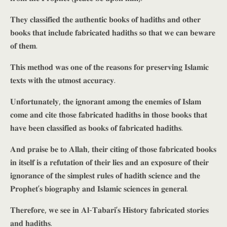
𝐓𝐡𝐞𝐲 𝐜𝐥𝐚𝐬𝐬𝐢𝐟𝐢𝐞𝐝 𝐭𝐡𝐞 𝐚𝐮𝐭𝐡𝐞𝐧𝐭𝐢𝐜 𝐛𝐨𝐨𝐤𝐬 𝐨𝐟 𝐡𝐚𝐝𝐢𝐭𝐡𝐬 𝐚𝐧𝐝 𝐨𝐭𝐡𝐞𝐫
𝐛𝐨𝐨𝐤𝐬 𝐭𝐡𝐚𝐭 𝐢𝐧𝐜𝐥𝐮𝐝𝐞 𝐟𝐚𝐛𝐫𝐢𝐜𝐚𝐭𝐞𝐝 𝐡𝐚𝐝𝐢𝐭𝐡𝐬 𝐬𝐨 𝐭𝐡𝐚𝐭 𝐰𝐞 𝐜𝐚𝐧 𝐛𝐞𝐰𝐚𝐫𝐞
𝐨𝐟 𝐭𝐡𝐞𝐦.
𝐓𝐡𝐢𝐬 𝐦𝐞𝐭𝐡𝐨𝐝 𝐰𝐚𝐬 𝐨𝐧𝐞 𝐨𝐟 𝐭𝐡𝐞 𝐫𝐞𝐚𝐬𝐨𝐧𝐬 𝐟𝐨𝐫 𝐩𝐫𝐞𝐬𝐞𝐫𝐯𝐢𝐧𝐠 𝐈𝐬𝐥𝐚𝐦𝐢𝐜
𝐭𝐞𝐱𝐭𝐬 𝐰𝐢𝐭𝐡 𝐭𝐡𝐞 𝐮𝐭𝐦𝐨𝐬𝐭 𝐚𝐜𝐜𝐮𝐫𝐚𝐜𝐲.
𝐔𝐧𝐟𝐨𝐫𝐭𝐮𝐧𝐚𝐭𝐞𝐥𝐲, 𝐭𝐡𝐞 𝐢𝐠𝐧𝐨𝐫𝐚𝐧𝐭 𝐚𝐦𝐨𝐧𝐠 𝐭𝐡𝐞 𝐞𝐧𝐞𝐦𝐢𝐞𝐬 𝐨𝐟 𝐈𝐬𝐥𝐚𝐦
𝐜𝐨𝐦𝐞 𝐚𝐧𝐝 𝐜𝐢𝐭𝐞 𝐭𝐡𝐨𝐬𝐞 𝐟𝐚𝐛𝐫𝐢𝐜𝐚𝐭𝐞𝐝 𝐡𝐚𝐝𝐢𝐭𝐡𝐬 𝐢𝐧 𝐭𝐡𝐨𝐬𝐞 𝐛𝐨𝐨𝐤𝐬 𝐭𝐡𝐚𝐭
𝐡𝐚𝐯𝐞 𝐛𝐞𝐞𝐧 𝐜𝐥𝐚𝐬𝐬𝐢𝐟𝐢𝐞𝐝 𝐚𝐬 𝐛𝐨𝐨𝐤𝐬 𝐨𝐟 𝐟𝐚𝐛𝐫𝐢𝐜𝐚𝐭𝐞𝐝 𝐡𝐚𝐝𝐢𝐭𝐡𝐬.
𝐀𝐧𝐝 𝐩𝐫𝐚𝐢𝐬𝐞 𝐛𝐞 𝐭𝐨 𝐀𝐥𝐥𝐚𝐡, 𝐭𝐡𝐞𝐢𝐫 𝐜𝐢𝐭𝐢𝐧𝐠 𝐨𝐟 𝐭𝐡𝐨𝐬𝐞 𝐟𝐚𝐛𝐫𝐢𝐜𝐚𝐭𝐞𝐝 𝐛𝐨𝐨𝐤𝐬
𝐢𝐧 𝐢𝐭𝐬𝐞𝐥𝐟 𝐢𝐬 𝐚 𝐫𝐞𝐟𝐮𝐭𝐚𝐭𝐢𝐨𝐧 𝐨𝐟 𝐭𝐡𝐞𝐢𝐫 𝐥𝐢𝐞𝐬 𝐚𝐧𝐝 𝐚𝐧 𝐞𝐱𝐩𝐨𝐬𝐮𝐫𝐞 𝐨𝐟 𝐭𝐡𝐞𝐢𝐫
𝐢𝐠𝐧𝐨𝐫𝐚𝐧𝐜𝐞 𝐨𝐟 𝐭𝐡𝐞 𝐬𝐢𝐦𝐩𝐥𝐞𝐬𝐭 𝐫𝐮𝐥𝐞𝐬 𝐨𝐟 𝐡𝐚𝐝𝐢𝐭𝐡 𝐬𝐜𝐢𝐞𝐧𝐜𝐞 𝐚𝐧𝐝 𝐭𝐡𝐞
𝐏𝐫𝐨𝐩𝐡𝐞𝐭’𝐬 𝐛𝐢𝐨𝐠𝐫𝐚𝐩𝐡𝐲 𝐚𝐧𝐝 𝐈𝐬𝐥𝐚𝐦𝐢𝐜 𝐬𝐜𝐢𝐞𝐧𝐜𝐞𝐬 𝐢𝐧 𝐠𝐞𝐧𝐞𝐫𝐚𝐥.
𝐓𝐡𝐞𝐫𝐞𝐟𝐨𝐫𝐞, 𝐰𝐞 𝐬𝐞𝐞 𝐢𝐧 𝐀𝐥-𝐓𝐚𝐛𝐚𝐫𝐢’𝐬 𝐇𝐢𝐬𝐭𝐨𝐫𝐲 𝐟𝐚𝐛𝐫𝐢𝐜𝐚𝐭𝐞𝐝 𝐬𝐭𝐨𝐫𝐢𝐞𝐬
𝐚𝐧𝐝 𝐡𝐚𝐝𝐢𝐭𝐡𝐬.