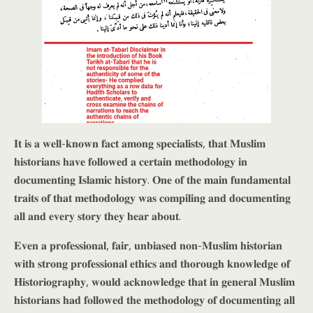
𝐈𝐭 𝐢𝐬 𝐚 𝐰𝐞𝐥𝐥-𝐤𝐧𝐨𝐰𝐧 𝐟𝐚𝐜𝐭 𝐚𝐦𝐨𝐧𝐠 𝐬𝐩𝐞𝐜𝐢𝐚𝐥𝐢𝐬𝐭𝐬, 𝐭𝐡𝐚𝐭 𝐌𝐮𝐬𝐥𝐢𝐦
𝐡𝐢𝐬𝐭𝐨𝐫𝐢𝐚𝐧𝐬 𝐡𝐚𝐯𝐞 𝐟𝐨𝐥𝐥𝐨𝐰𝐞𝐝 𝐚 𝐜𝐞𝐫𝐭𝐚𝐢𝐧 𝐦𝐞𝐭𝐡𝐨𝐝𝐨𝐥𝐨𝐠𝐲 𝐢𝐧
𝐝𝐨𝐜𝐮𝐦𝐞𝐧𝐭𝐢𝐧𝐠 𝐈𝐬𝐥𝐚𝐦𝐢𝐜 𝐡𝐢𝐬𝐭𝐨𝐫𝐲. 𝐎𝐧𝐞 𝐨𝐟 𝐭𝐡𝐞 𝐦𝐚𝐢𝐧 𝐟𝐮𝐧𝐝𝐚𝐦𝐞𝐧𝐭𝐚𝐥
𝐭𝐫𝐚𝐢𝐭𝐬 𝐨𝐟 𝐭𝐡𝐚𝐭 𝐦𝐞𝐭𝐡𝐨𝐝𝐨𝐥𝐨𝐠𝐲 𝐰𝐚𝐬 𝐜𝐨𝐦𝐩𝐢𝐥𝐢𝐧𝐠 𝐚𝐧𝐝 𝐝𝐨𝐜𝐮𝐦𝐞𝐧𝐭𝐢𝐧𝐠
𝐚𝐥𝐥 𝐚𝐧𝐝 𝐞𝐯𝐞𝐫𝐲 𝐬𝐭𝐨𝐫𝐲 𝐭𝐡𝐞𝐲 𝐡𝐞𝐚𝐫 𝐚𝐛𝐨𝐮𝐭.
𝐄𝐯𝐞𝐧 𝐚 𝐩𝐫𝐨𝐟𝐞𝐬𝐬𝐢𝐨𝐧𝐚𝐥, 𝐟𝐚𝐢𝐫, 𝐮𝐧𝐛𝐢𝐚𝐬𝐞𝐝 𝐧𝐨𝐧-𝐌𝐮𝐬𝐥𝐢𝐦 𝐡𝐢𝐬𝐭𝐨𝐫𝐢𝐚𝐧
𝐰𝐢𝐭𝐡 𝐬𝐭𝐫𝐨𝐧𝐠 𝐩𝐫𝐨𝐟𝐞𝐬𝐬𝐢𝐨𝐧𝐚𝐥 𝐞𝐭𝐡𝐢𝐜𝐬 𝐚𝐧𝐝 𝐭𝐡𝐨𝐫𝐨𝐮𝐠𝐡 𝐤𝐧𝐨𝐰𝐥𝐞𝐝𝐠𝐞 𝐨𝐟
𝐇𝐢𝐬𝐭𝐨𝐫𝐢𝐨𝐠𝐫𝐚𝐩𝐡𝐲, 𝐰𝐨𝐮𝐥𝐝 𝐚𝐜𝐤𝐧𝐨𝐰𝐥𝐞𝐝𝐠𝐞 𝐭𝐡𝐚𝐭 𝐢𝐧 𝐠𝐞𝐧𝐞𝐫𝐚𝐥 𝐌𝐮𝐬𝐥𝐢𝐦
𝐡𝐢𝐬𝐭𝐨𝐫𝐢𝐚𝐧𝐬 𝐡𝐚𝐝 𝐟𝐨𝐥𝐥𝐨𝐰𝐞𝐝 𝐭𝐡𝐞 𝐦𝐞𝐭𝐡𝐨𝐝𝐨𝐥𝐨𝐠𝐲 𝐨𝐟 𝐝𝐨𝐜𝐮𝐦𝐞𝐧𝐭𝐢𝐧𝐠 𝐚𝐥𝐥