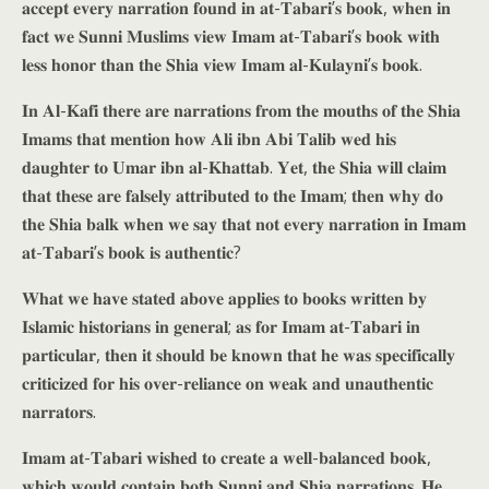
𝐚𝐜𝐜𝐞𝐩𝐭 𝐞𝐯𝐞𝐫𝐲 𝐧𝐚𝐫𝐫𝐚𝐭𝐢𝐨𝐧 𝐟𝐨𝐮𝐧𝐝 𝐢𝐧 𝐚𝐭-𝐓𝐚𝐛𝐚𝐫𝐢’𝐬 𝐛𝐨𝐨𝐤, 𝐰𝐡𝐞𝐧 𝐢𝐧
𝐟𝐚𝐜𝐭 𝐰𝐞 𝐒𝐮𝐧𝐧𝐢 𝐌𝐮𝐬𝐥𝐢𝐦𝐬 𝐯𝐢𝐞𝐰 𝐈𝐦𝐚𝐦 𝐚𝐭-𝐓𝐚𝐛𝐚𝐫𝐢’𝐬 𝐛𝐨𝐨𝐤 𝐰𝐢𝐭𝐡
𝐥𝐞𝐬𝐬 𝐡𝐨𝐧𝐨𝐫 𝐭𝐡𝐚𝐧 𝐭𝐡𝐞 𝐒𝐡𝐢𝐚 𝐯𝐢𝐞𝐰 𝐈𝐦𝐚𝐦 𝐚𝐥-𝐊𝐮𝐥𝐚𝐲𝐧𝐢’𝐬 𝐛𝐨𝐨𝐤.
𝐈𝐧 𝐀𝐥-𝐊𝐚𝐟𝐢 𝐭𝐡𝐞𝐫𝐞 𝐚𝐫𝐞 𝐧𝐚𝐫𝐫𝐚𝐭𝐢𝐨𝐧𝐬 𝐟𝐫𝐨𝐦 𝐭𝐡𝐞 𝐦𝐨𝐮𝐭𝐡𝐬 𝐨𝐟 𝐭𝐡𝐞 𝐒𝐡𝐢𝐚
𝐈𝐦𝐚𝐦𝐬 𝐭𝐡𝐚𝐭 𝐦𝐞𝐧𝐭𝐢𝐨𝐧 𝐡𝐨𝐰 𝐀𝐥𝐢 𝐢𝐛𝐧 𝐀𝐛𝐢 𝐓𝐚𝐥𝐢𝐛 𝐰𝐞𝐝 𝐡𝐢𝐬
𝐝𝐚𝐮𝐠𝐡𝐭𝐞𝐫 𝐭𝐨 𝐔𝐦𝐚𝐫 𝐢𝐛𝐧 𝐚𝐥-𝐊𝐡𝐚𝐭𝐭𝐚𝐛. 𝐘𝐞𝐭, 𝐭𝐡𝐞 𝐒𝐡𝐢𝐚 𝐰𝐢𝐥𝐥 𝐜𝐥𝐚𝐢𝐦
𝐭𝐡𝐚𝐭 𝐭𝐡𝐞𝐬𝐞 𝐚𝐫𝐞 𝐟𝐚𝐥𝐬𝐞𝐥𝐲 𝐚𝐭𝐭𝐫𝐢𝐛𝐮𝐭𝐞𝐝 𝐭𝐨 𝐭𝐡𝐞 𝐈𝐦𝐚𝐦; 𝐭𝐡𝐞𝐧 𝐰𝐡𝐲 𝐝𝐨
𝐭𝐡𝐞 𝐒𝐡𝐢𝐚 𝐛𝐚𝐥𝐤 𝐰𝐡𝐞𝐧 𝐰𝐞 𝐬𝐚𝐲 𝐭𝐡𝐚𝐭 𝐧𝐨𝐭 𝐞𝐯𝐞𝐫𝐲 𝐧𝐚𝐫𝐫𝐚𝐭𝐢𝐨𝐧 𝐢𝐧 𝐈𝐦𝐚𝐦
𝐚𝐭-𝐓𝐚𝐛𝐚𝐫𝐢’𝐬 𝐛𝐨𝐨𝐤 𝐢𝐬 𝐚𝐮𝐭𝐡𝐞𝐧𝐭𝐢𝐜?
𝐖𝐡𝐚𝐭 𝐰𝐞 𝐡𝐚𝐯𝐞 𝐬𝐭𝐚𝐭𝐞𝐝 𝐚𝐛𝐨𝐯𝐞 𝐚𝐩𝐩𝐥𝐢𝐞𝐬 𝐭𝐨 𝐛𝐨𝐨𝐤𝐬 𝐰𝐫𝐢𝐭𝐭𝐞𝐧 𝐛𝐲
𝐈𝐬𝐥𝐚𝐦𝐢𝐜 𝐡𝐢𝐬𝐭𝐨𝐫𝐢𝐚𝐧𝐬 𝐢𝐧 𝐠𝐞𝐧𝐞𝐫𝐚𝐥; 𝐚𝐬 𝐟𝐨𝐫 𝐈𝐦𝐚𝐦 𝐚𝐭-𝐓𝐚𝐛𝐚𝐫𝐢 𝐢𝐧
𝐩𝐚𝐫𝐭𝐢𝐜𝐮𝐥𝐚𝐫, 𝐭𝐡𝐞𝐧 𝐢𝐭 𝐬𝐡𝐨𝐮𝐥𝐝 𝐛𝐞 𝐤𝐧𝐨𝐰𝐧 𝐭𝐡𝐚𝐭 𝐡𝐞 𝐰𝐚𝐬 𝐬𝐩𝐞𝐜𝐢𝐟𝐢𝐜𝐚𝐥𝐥𝐲
𝐜𝐫𝐢𝐭𝐢𝐜𝐢𝐳𝐞𝐝 𝐟𝐨𝐫 𝐡𝐢𝐬 𝐨𝐯𝐞𝐫-𝐫𝐞𝐥𝐢𝐚𝐧𝐜𝐞 𝐨𝐧 𝐰𝐞𝐚𝐤 𝐚𝐧𝐝 𝐮𝐧𝐚𝐮𝐭𝐡𝐞𝐧𝐭𝐢𝐜
𝐧𝐚𝐫𝐫𝐚𝐭𝐨𝐫𝐬.
𝐈𝐦𝐚𝐦 𝐚𝐭-𝐓𝐚𝐛𝐚𝐫𝐢 𝐰𝐢𝐬𝐡𝐞𝐝 𝐭𝐨 𝐜𝐫𝐞𝐚𝐭𝐞 𝐚 𝐰𝐞𝐥𝐥-𝐛𝐚𝐥𝐚𝐧𝐜𝐞𝐝 𝐛𝐨𝐨𝐤,
𝐰𝐡𝐢𝐜𝐡 𝐰𝐨𝐮𝐥𝐝 𝐜𝐨𝐧𝐭𝐚𝐢𝐧 𝐛𝐨𝐭𝐡 𝐒𝐮𝐧𝐧𝐢 𝐚𝐧𝐝 𝐒𝐡𝐢𝐚 𝐧𝐚𝐫𝐫𝐚𝐭𝐢𝐨𝐧𝐬. 𝐇𝐞