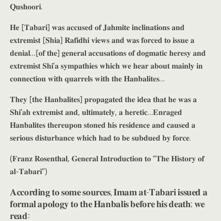
𝐐𝐮𝐬𝐡𝐨𝐨𝐫𝐢.
𝐇𝐞 [𝐓𝐚𝐛𝐚𝐫𝐢] 𝐰𝐚𝐬 𝐚𝐜𝐜𝐮𝐬𝐞𝐝 𝐨𝐟 𝐉𝐚𝐡𝐦𝐢𝐭𝐞 𝐢𝐧𝐜𝐥𝐢𝐧𝐚𝐭𝐢𝐨𝐧𝐬 𝐚𝐧𝐝
𝐞𝐱𝐭𝐫𝐞𝐦𝐢𝐬𝐭 [𝐒𝐡𝐢𝐚] 𝐑𝐚𝐟𝐢𝐝𝐡𝐢 𝐯𝐢𝐞𝐰𝐬 𝐚𝐧𝐝 𝐰𝐚𝐬 𝐟𝐨𝐫𝐜𝐞𝐝 𝐭𝐨 𝐢𝐬𝐬𝐮𝐞 𝐚
𝐝𝐞𝐧𝐢𝐚𝐥…[𝐨𝐟 𝐭𝐡𝐞] 𝐠𝐞𝐧𝐞𝐫𝐚𝐥 𝐚𝐜𝐜𝐮𝐬𝐚𝐭𝐢𝐨𝐧𝐬 𝐨𝐟 𝐝𝐨𝐠𝐦𝐚𝐭𝐢𝐜 𝐡𝐞𝐫𝐞𝐬𝐲 𝐚𝐧𝐝
𝐞𝐱𝐭𝐫𝐞𝐦𝐢𝐬𝐭 𝐒𝐡𝐢’𝐚 𝐬𝐲𝐦𝐩𝐚𝐭𝐡𝐢𝐞𝐬 𝐰𝐡𝐢𝐜𝐡 𝐰𝐞 𝐡𝐞𝐚𝐫 𝐚𝐛𝐨𝐮𝐭 𝐦𝐚𝐢𝐧𝐥𝐲 𝐢𝐧
𝐜𝐨𝐧𝐧𝐞𝐜𝐭𝐢𝐨𝐧 𝐰𝐢𝐭𝐡 𝐪𝐮𝐚𝐫𝐫𝐞𝐥𝐬 𝐰𝐢𝐭𝐡 𝐭𝐡𝐞 𝐇𝐚𝐧𝐛𝐚𝐥𝐢𝐭𝐞𝐬…
𝐓𝐡𝐞𝐲 [𝐭𝐡𝐞 𝐇𝐚𝐧𝐛𝐚𝐥𝐢𝐭𝐞𝐬] 𝐩𝐫𝐨𝐩𝐚𝐠𝐚𝐭𝐞𝐝 𝐭𝐡𝐞 𝐢𝐝𝐞𝐚 𝐭𝐡𝐚𝐭 𝐡𝐞 𝐰𝐚𝐬 𝐚
𝐒𝐡𝐢’𝐚𝐡 𝐞𝐱𝐭𝐫𝐞𝐦𝐢𝐬𝐭 𝐚𝐧𝐝, 𝐮𝐥𝐭𝐢𝐦𝐚𝐭𝐞𝐥𝐲, 𝐚 𝐡𝐞𝐫𝐞𝐭𝐢𝐜…𝐄𝐧𝐫𝐚𝐠𝐞𝐝
𝐇𝐚𝐧𝐛𝐚𝐥𝐢𝐭𝐞𝐬 𝐭𝐡𝐞𝐫𝐞𝐮𝐩𝐨𝐧 𝐬𝐭𝐨𝐧𝐞𝐝 𝐡𝐢𝐬 𝐫𝐞𝐬𝐢𝐝𝐞𝐧𝐜𝐞 𝐚𝐧𝐝 𝐜𝐚𝐮𝐬𝐞𝐝 𝐚
𝐬𝐞𝐫𝐢𝐨𝐮𝐬 𝐝𝐢𝐬𝐭𝐮𝐫𝐛𝐚𝐧𝐜𝐞 𝐰𝐡𝐢𝐜𝐡 𝐡𝐚𝐝 𝐭𝐨 𝐛𝐞 𝐬𝐮𝐛𝐝𝐮𝐞𝐝 𝐛𝐲 𝐟𝐨𝐫𝐜𝐞.
(𝐅𝐫𝐚𝐧𝐳 𝐑𝐨𝐬𝐞𝐧𝐭𝐡𝐚𝐥, 𝐆𝐞𝐧𝐞𝐫𝐚𝐥 𝐈𝐧𝐭𝐫𝐨𝐝𝐮𝐜𝐭𝐢𝐨𝐧 𝐭𝐨 “𝐓𝐡𝐞 𝐇𝐢𝐬𝐭𝐨𝐫𝐲 𝐨𝐟
𝐚𝐥-𝐓𝐚𝐛𝐚𝐫𝐢”)
𝐀𝐜𝐜𝐨𝐫𝐝𝐢𝐧𝐠 𝐭𝐨 𝐬𝐨𝐦𝐞 𝐬𝐨𝐮𝐫𝐜𝐞𝐬, 𝐈𝐦𝐚𝐦 𝐚𝐭-𝐓𝐚𝐛𝐚𝐫𝐢 𝐢𝐬𝐬𝐮𝐞𝐝 𝐚
𝐟𝐨𝐫𝐦𝐚𝐥 𝐚𝐩𝐨𝐥𝐨𝐠𝐲 𝐭𝐨 𝐭𝐡𝐞 𝐇𝐚𝐧𝐛𝐚𝐥𝐢𝐬 𝐛𝐞𝐟𝐨𝐫𝐞 𝐡𝐢𝐬 𝐝𝐞𝐚𝐭𝐡; 𝐰𝐞
𝐫𝐞𝐚𝐝: