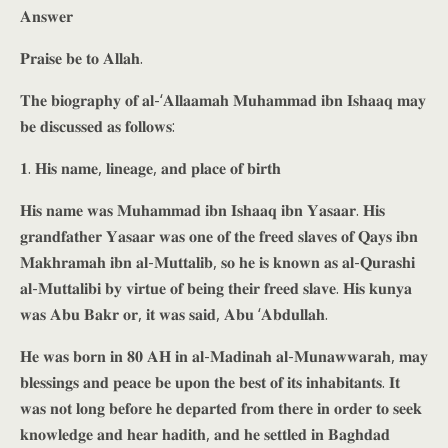
𝐀𝐧𝐬𝐰𝐞𝐫
𝐏𝐫𝐚𝐢𝐬𝐞 𝐛𝐞 𝐭𝐨 𝐀𝐥𝐥𝐚𝐡.
𝐓𝐡𝐞 𝐛𝐢𝐨𝐠𝐫𝐚𝐩𝐡𝐲 𝐨𝐟 𝐚𝐥-‘𝐀𝐥𝐥𝐚𝐚𝐦𝐚𝐡 𝐌𝐮𝐡𝐚𝐦𝐦𝐚𝐝 𝐢𝐛𝐧 𝐈𝐬𝐡𝐚𝐚𝐪 𝐦𝐚𝐲
𝐛𝐞 𝐝𝐢𝐬𝐜𝐮𝐬𝐬𝐞𝐝 𝐚𝐬 𝐟𝐨𝐥𝐥𝐨𝐰𝐬:
𝟏. 𝐇𝐢𝐬 𝐧𝐚𝐦𝐞, 𝐥𝐢𝐧𝐞𝐚𝐠𝐞, 𝐚𝐧𝐝 𝐩𝐥𝐚𝐜𝐞 𝐨𝐟 𝐛𝐢𝐫𝐭𝐡
𝐇𝐢𝐬 𝐧𝐚𝐦𝐞 𝐰𝐚𝐬 𝐌𝐮𝐡𝐚𝐦𝐦𝐚𝐝 𝐢𝐛𝐧 𝐈𝐬𝐡𝐚𝐚𝐪 𝐢𝐛𝐧 𝐘𝐚𝐬𝐚𝐚𝐫. 𝐇𝐢𝐬
𝐠𝐫𝐚𝐧𝐝𝐟𝐚𝐭𝐡𝐞𝐫 𝐘𝐚𝐬𝐚𝐚𝐫 𝐰𝐚𝐬 𝐨𝐧𝐞 𝐨𝐟 𝐭𝐡𝐞 𝐟𝐫𝐞𝐞𝐝 𝐬𝐥𝐚𝐯𝐞𝐬 𝐨𝐟 𝐐𝐚𝐲𝐬 𝐢𝐛𝐧
𝐌𝐚𝐤𝐡𝐫𝐚𝐦𝐚𝐡 𝐢𝐛𝐧 𝐚𝐥-𝐌𝐮𝐭𝐭𝐚𝐥𝐢𝐛, 𝐬𝐨 𝐡𝐞 𝐢𝐬 𝐤𝐧𝐨𝐰𝐧 𝐚𝐬 𝐚𝐥-𝐐𝐮𝐫𝐚𝐬𝐡𝐢
𝐚𝐥-𝐌𝐮𝐭𝐭𝐚𝐥𝐢𝐛𝐢 𝐛𝐲 𝐯𝐢𝐫𝐭𝐮𝐞 𝐨𝐟 𝐛𝐞𝐢𝐧𝐠 𝐭𝐡𝐞𝐢𝐫 𝐟𝐫𝐞𝐞𝐝 𝐬𝐥𝐚𝐯𝐞. 𝐇𝐢𝐬 𝐤𝐮𝐧𝐲𝐚
𝐰𝐚𝐬 𝐀𝐛𝐮 𝐁𝐚𝐤𝐫 𝐨𝐫, 𝐢𝐭 𝐰𝐚𝐬 𝐬𝐚𝐢𝐝, 𝐀𝐛𝐮 ‘𝐀𝐛𝐝𝐮𝐥𝐥𝐚𝐡.
𝐇𝐞 𝐰𝐚𝐬 𝐛𝐨𝐫𝐧 𝐢𝐧 𝟖𝟎 𝐀𝐇 𝐢𝐧 𝐚𝐥-𝐌𝐚𝐝𝐢𝐧𝐚𝐡 𝐚𝐥-𝐌𝐮𝐧𝐚𝐰𝐰𝐚𝐫𝐚𝐡, 𝐦𝐚𝐲
𝐛𝐥𝐞𝐬𝐬𝐢𝐧𝐠𝐬 𝐚𝐧𝐝 𝐩𝐞𝐚𝐜𝐞 𝐛𝐞 𝐮𝐩𝐨𝐧 𝐭𝐡𝐞 𝐛𝐞𝐬𝐭 𝐨𝐟 𝐢𝐭𝐬 𝐢𝐧𝐡𝐚𝐛𝐢𝐭𝐚𝐧𝐭𝐬. 𝐈𝐭
𝐰𝐚𝐬 𝐧𝐨𝐭 𝐥𝐨𝐧𝐠 𝐛𝐞𝐟𝐨𝐫𝐞 𝐡𝐞 𝐝𝐞𝐩𝐚𝐫𝐭𝐞𝐝 𝐟𝐫𝐨𝐦 𝐭𝐡𝐞𝐫𝐞 𝐢𝐧 𝐨𝐫𝐝𝐞𝐫 𝐭𝐨 𝐬𝐞𝐞𝐤
𝐤𝐧𝐨𝐰𝐥𝐞𝐝𝐠𝐞 𝐚𝐧𝐝 𝐡𝐞𝐚𝐫 𝐡𝐚𝐝𝐢𝐭𝐡, 𝐚𝐧𝐝 𝐡𝐞 𝐬𝐞𝐭𝐭𝐥𝐞𝐝 𝐢𝐧 𝐁𝐚𝐠𝐡𝐝𝐚𝐝