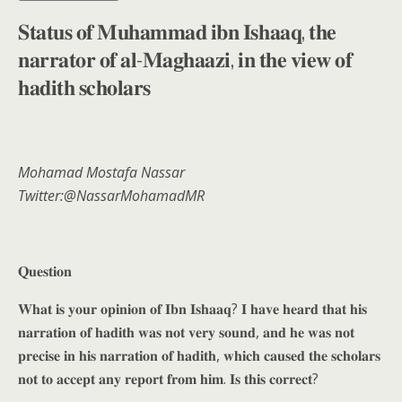
𝐒𝐭𝐚𝐭𝐮𝐬 𝐨𝐟 𝐌𝐮𝐡𝐚𝐦𝐦𝐚𝐝 𝐢𝐛𝐧 𝐈𝐬𝐡𝐚𝐚𝐪, 𝐭𝐡𝐞
𝐧𝐚𝐫𝐫𝐚𝐭𝐨𝐫 𝐨𝐟 𝐚𝐥-𝐌𝐚𝐠𝐡𝐚𝐚𝐳𝐢, 𝐢𝐧 𝐭𝐡𝐞 𝐯𝐢𝐞𝐰 𝐨𝐟
𝐡𝐚𝐝𝐢𝐭𝐡 𝐬𝐜𝐡𝐨𝐥𝐚𝐫𝐬
Mohamad Mostafa Nassar
Twitter:@NassarMohamadMR
𝐐𝐮𝐞𝐬𝐭𝐢𝐨𝐧
𝐖𝐡𝐚𝐭 𝐢𝐬 𝐲𝐨𝐮𝐫 𝐨𝐩𝐢𝐧𝐢𝐨𝐧 𝐨𝐟 𝐈𝐛𝐧 𝐈𝐬𝐡𝐚𝐚𝐪? 𝐈 𝐡𝐚𝐯𝐞 𝐡𝐞𝐚𝐫𝐝 𝐭𝐡𝐚𝐭 𝐡𝐢𝐬
𝐧𝐚𝐫𝐫𝐚𝐭𝐢𝐨𝐧 𝐨𝐟 𝐡𝐚𝐝𝐢𝐭𝐡 𝐰𝐚𝐬 𝐧𝐨𝐭 𝐯𝐞𝐫𝐲 𝐬𝐨𝐮𝐧𝐝, 𝐚𝐧𝐝 𝐡𝐞 𝐰𝐚𝐬 𝐧𝐨𝐭
𝐩𝐫𝐞𝐜𝐢𝐬𝐞 𝐢𝐧 𝐡𝐢𝐬 𝐧𝐚𝐫𝐫𝐚𝐭𝐢𝐨𝐧 𝐨𝐟 𝐡𝐚𝐝𝐢𝐭𝐡, 𝐰𝐡𝐢𝐜𝐡 𝐜𝐚𝐮𝐬𝐞𝐝 𝐭𝐡𝐞 𝐬𝐜𝐡𝐨𝐥𝐚𝐫𝐬
𝐧𝐨𝐭 𝐭𝐨 𝐚𝐜𝐜𝐞𝐩𝐭 𝐚𝐧𝐲 𝐫𝐞𝐩𝐨𝐫𝐭 𝐟𝐫𝐨𝐦 𝐡𝐢𝐦. 𝐈𝐬 𝐭𝐡𝐢𝐬 𝐜𝐨𝐫𝐫𝐞𝐜𝐭?