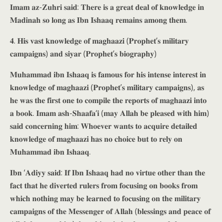
𝐈𝐦𝐚𝐦 𝐚𝐳-𝐙𝐮𝐡𝐫𝐢 𝐬𝐚𝐢𝐝: 𝐓𝐡𝐞𝐫𝐞 𝐢𝐬 𝐚 𝐠𝐫𝐞𝐚𝐭 𝐝𝐞𝐚𝐥 𝐨𝐟 𝐤𝐧𝐨𝐰𝐥𝐞𝐝𝐠𝐞 𝐢𝐧
𝐌𝐚𝐝𝐢𝐧𝐚𝐡 𝐬𝐨 𝐥𝐨𝐧𝐠 𝐚𝐬 𝐈𝐛𝐧 𝐈𝐬𝐡𝐚𝐚𝐪 𝐫𝐞𝐦𝐚𝐢𝐧𝐬 𝐚𝐦𝐨𝐧𝐠 𝐭𝐡𝐞𝐦.
𝟒. 𝐇𝐢𝐬 𝐯𝐚𝐬𝐭 𝐤𝐧𝐨𝐰𝐥𝐞𝐝𝐠𝐞 𝐨𝐟 𝐦𝐚𝐠𝐡𝐚𝐚𝐳𝐢 (𝐏𝐫𝐨𝐩𝐡𝐞𝐭’𝐬 𝐦𝐢𝐥𝐢𝐭𝐚𝐫𝐲
𝐜𝐚𝐦𝐩𝐚𝐢𝐠𝐧𝐬) 𝐚𝐧𝐝 𝐬𝐢𝐲𝐚𝐫 (𝐏𝐫𝐨𝐩𝐡𝐞𝐭’𝐬 𝐛𝐢𝐨𝐠𝐫𝐚𝐩𝐡𝐲)
𝐌𝐮𝐡𝐚𝐦𝐦𝐚𝐝 𝐢𝐛𝐧 𝐈𝐬𝐡𝐚𝐚𝐪 𝐢𝐬 𝐟𝐚𝐦𝐨𝐮𝐬 𝐟𝐨𝐫 𝐡𝐢𝐬 𝐢𝐧𝐭𝐞𝐧𝐬𝐞 𝐢𝐧𝐭𝐞𝐫𝐞𝐬𝐭 𝐢𝐧
𝐤𝐧𝐨𝐰𝐥𝐞𝐝𝐠𝐞 𝐨𝐟 𝐦𝐚𝐠𝐡𝐚𝐚𝐳𝐢 (𝐏𝐫𝐨𝐩𝐡𝐞𝐭’𝐬 𝐦𝐢𝐥𝐢𝐭𝐚𝐫𝐲 𝐜𝐚𝐦𝐩𝐚𝐢𝐠𝐧𝐬), 𝐚𝐬
𝐡𝐞 𝐰𝐚𝐬 𝐭𝐡𝐞 𝐟𝐢𝐫𝐬𝐭 𝐨𝐧𝐞 𝐭𝐨 𝐜𝐨𝐦𝐩𝐢𝐥𝐞 𝐭𝐡𝐞 𝐫𝐞𝐩𝐨𝐫𝐭𝐬 𝐨𝐟 𝐦𝐚𝐠𝐡𝐚𝐚𝐳𝐢 𝐢𝐧𝐭𝐨
𝐚 𝐛𝐨𝐨𝐤. 𝐈𝐦𝐚𝐦 𝐚𝐬𝐡-𝐒𝐡𝐚𝐚𝐟𝐚‘𝐢 (𝐦𝐚𝐲 𝐀𝐥𝐥𝐚𝐡 𝐛𝐞 𝐩𝐥𝐞𝐚𝐬𝐞𝐝 𝐰𝐢𝐭𝐡 𝐡𝐢𝐦)
𝐬𝐚𝐢𝐝 𝐜𝐨𝐧𝐜𝐞𝐫𝐧𝐢𝐧𝐠 𝐡𝐢𝐦: 𝐖𝐡𝐨𝐞𝐯𝐞𝐫 𝐰𝐚𝐧𝐭𝐬 𝐭𝐨 𝐚𝐜𝐪𝐮𝐢𝐫𝐞 𝐝𝐞𝐭𝐚𝐢𝐥𝐞𝐝
𝐤𝐧𝐨𝐰𝐥𝐞𝐝𝐠𝐞 𝐨𝐟 𝐦𝐚𝐠𝐡𝐚𝐚𝐳𝐢 𝐡𝐚𝐬 𝐧𝐨 𝐜𝐡𝐨𝐢𝐜𝐞 𝐛𝐮𝐭 𝐭𝐨 𝐫𝐞𝐥𝐲 𝐨𝐧
𝐌𝐮𝐡𝐚𝐦𝐦𝐚𝐝 𝐢𝐛𝐧 𝐈𝐬𝐡𝐚𝐚𝐪.
𝐈𝐛𝐧 ‘𝐀𝐝𝐢𝐲𝐲 𝐬𝐚𝐢𝐝: 𝐈𝐟 𝐈𝐛𝐧 𝐈𝐬𝐡𝐚𝐚𝐪 𝐡𝐚𝐝 𝐧𝐨 𝐯𝐢𝐫𝐭𝐮𝐞 𝐨𝐭𝐡𝐞𝐫 𝐭𝐡𝐚𝐧 𝐭𝐡𝐞
𝐟𝐚𝐜𝐭 𝐭𝐡𝐚𝐭 𝐡𝐞 𝐝𝐢𝐯𝐞𝐫𝐭𝐞𝐝 𝐫𝐮𝐥𝐞𝐫𝐬 𝐟𝐫𝐨𝐦 𝐟𝐨𝐜𝐮𝐬𝐢𝐧𝐠 𝐨𝐧 𝐛𝐨𝐨𝐤𝐬 𝐟𝐫𝐨𝐦
𝐰𝐡𝐢𝐜𝐡 𝐧𝐨𝐭𝐡𝐢𝐧𝐠 𝐦𝐚𝐲 𝐛𝐞 𝐥𝐞𝐚𝐫𝐧𝐞𝐝 𝐭𝐨 𝐟𝐨𝐜𝐮𝐬𝐢𝐧𝐠 𝐨𝐧 𝐭𝐡𝐞 𝐦𝐢𝐥𝐢𝐭𝐚𝐫𝐲
𝐜𝐚𝐦𝐩𝐚𝐢𝐠𝐧𝐬 𝐨𝐟 𝐭𝐡𝐞 𝐌𝐞𝐬𝐬𝐞𝐧𝐠𝐞𝐫 𝐨𝐟 𝐀𝐥𝐥𝐚𝐡 (𝐛𝐥𝐞𝐬𝐬𝐢𝐧𝐠𝐬 𝐚𝐧𝐝 𝐩𝐞𝐚𝐜𝐞 𝐨𝐟