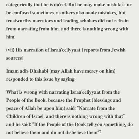
𝐜𝐚𝐭𝐞𝐠𝐨𝐫𝐢𝐜𝐚𝐥𝐥𝐲 𝐭𝐡𝐚𝐭 𝐡𝐞 𝐢𝐬 𝐝𝐚‘𝐞𝐞𝐟. 𝐁𝐮𝐭 𝐡𝐞 𝐦𝐚𝐲 𝐦𝐚𝐤𝐞 𝐦𝐢𝐬𝐭𝐚𝐤𝐞𝐬, 𝐨𝐫
𝐛𝐞 𝐜𝐨𝐧𝐟𝐮𝐬𝐞𝐝 𝐬𝐨𝐦𝐞𝐭𝐢𝐦𝐞𝐬, 𝐚𝐬 𝐨𝐭𝐡𝐞𝐫𝐬 𝐚𝐥𝐬𝐨 𝐦𝐚𝐝𝐞 𝐦𝐢𝐬𝐭𝐚𝐤𝐞𝐬, 𝐛𝐮𝐭
𝐭𝐫𝐮𝐬𝐭𝐰𝐨𝐫𝐭𝐡𝐲 𝐧𝐚𝐫𝐫𝐚𝐭𝐨𝐫𝐬 𝐚𝐧𝐝 𝐥𝐞𝐚𝐝𝐢𝐧𝐠 𝐬𝐜𝐡𝐨𝐥𝐚𝐫𝐬 𝐝𝐢𝐝 𝐧𝐨𝐭 𝐫𝐞𝐟𝐫𝐚𝐢𝐧
𝐟𝐫𝐨𝐦 𝐧𝐚𝐫𝐫𝐚𝐭𝐢𝐧𝐠 𝐟𝐫𝐨𝐦 𝐡𝐢𝐦, 𝐚𝐧𝐝 𝐭𝐡𝐞𝐫𝐞 𝐢𝐬 𝐧𝐨𝐭𝐡𝐢𝐧𝐠 𝐰𝐫𝐨𝐧𝐠 𝐰𝐢𝐭𝐡
𝐡𝐢𝐦.
(𝐯𝐢𝐢) 𝐇𝐢𝐬 𝐧𝐚𝐫𝐫𝐚𝐭𝐢𝐨𝐧 𝐨𝐟 𝐈𝐬𝐫𝐚𝐚’𝐞𝐞𝐥𝐢𝐲𝐲𝐚𝐚𝐭 [𝐫𝐞𝐩𝐨𝐫𝐭𝐬 𝐟𝐫𝐨𝐦 𝐉𝐞𝐰𝐢𝐬𝐡
𝐬𝐨𝐮𝐫𝐜𝐞𝐬]
𝐈𝐦𝐚𝐦 𝐚𝐝𝐡-𝐃𝐡𝐚𝐡𝐚𝐛𝐢 (𝐦𝐚𝐲 𝐀𝐥𝐥𝐚𝐡 𝐡𝐚𝐯𝐞 𝐦𝐞𝐫𝐜𝐲 𝐨𝐧 𝐡𝐢𝐦)
𝐫𝐞𝐬𝐩𝐨𝐧𝐝𝐞𝐝 𝐭𝐨 𝐭𝐡𝐢𝐬 𝐢𝐬𝐬𝐮𝐞 𝐛𝐲 𝐬𝐚𝐲𝐢𝐧𝐠:
𝐖𝐡𝐚𝐭 𝐢𝐬 𝐰𝐫𝐨𝐧𝐠 𝐰𝐢𝐭𝐡 𝐧𝐚𝐫𝐫𝐚𝐭𝐢𝐧𝐠 𝐈𝐬𝐫𝐚𝐚’𝐞𝐞𝐥𝐢𝐲𝐲𝐚𝐚𝐭 𝐟𝐫𝐨𝐦 𝐭𝐡𝐞
𝐏𝐞𝐨𝐩𝐥𝐞 𝐨𝐟 𝐭𝐡𝐞 𝐁𝐨𝐨𝐤, 𝐛𝐞𝐜𝐚𝐮𝐬𝐞 𝐭𝐡𝐞 𝐏𝐫𝐨𝐩𝐡𝐞𝐭 (𝐛𝐥𝐞𝐬𝐬𝐢𝐧𝐠𝐬 𝐚𝐧𝐝
𝐩𝐞𝐚𝐜𝐞 𝐨𝐟 𝐀𝐥𝐥𝐚𝐡 𝐛𝐞 𝐮𝐩𝐨𝐧 𝐡𝐢𝐦) 𝐬𝐚𝐢𝐝: “𝐍𝐚𝐫𝐫𝐚𝐭𝐞 𝐟𝐫𝐨𝐦 𝐭𝐡𝐞
𝐂𝐡𝐢𝐥𝐝𝐫𝐞𝐧 𝐨𝐟 𝐈𝐬𝐫𝐚𝐞𝐥, 𝐚𝐧𝐝 𝐭𝐡𝐞𝐫𝐞 𝐢𝐬 𝐧𝐨𝐭𝐡𝐢𝐧𝐠 𝐰𝐫𝐨𝐧𝐠 𝐰𝐢𝐭𝐡 𝐭𝐡𝐚𝐭”
𝐚𝐧𝐝 𝐡𝐞 𝐬𝐚𝐢𝐝: “𝐈𝐟 𝐭𝐡𝐞 𝐏𝐞𝐨𝐩𝐥𝐞 𝐨𝐟 𝐭𝐡𝐞 𝐁𝐨𝐨𝐤 𝐭𝐞𝐥𝐥 𝐲𝐨𝐮 𝐬𝐨𝐦𝐞𝐭𝐡𝐢𝐧𝐠, 𝐝𝐨
𝐧𝐨𝐭 𝐛𝐞𝐥𝐢𝐞𝐯𝐞 𝐭𝐡𝐞𝐦 𝐚𝐧𝐝 𝐝𝐨 𝐧𝐨𝐭 𝐝𝐢𝐬𝐛𝐞𝐥𝐢𝐞𝐯𝐞 𝐭𝐡𝐞𝐦”?