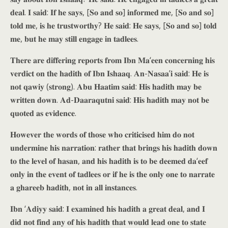
𝐝𝐞𝐚𝐥. 𝐈 𝐬𝐚𝐢𝐝: 𝐈𝐟 𝐡𝐞 𝐬𝐚𝐲𝐬, [𝐒𝐨 𝐚𝐧𝐝 𝐬𝐨] 𝐢𝐧𝐟𝐨𝐫𝐦𝐞𝐝 𝐦𝐞, [𝐒𝐨 𝐚𝐧𝐝 𝐬𝐨]
𝐭𝐨𝐥𝐝 𝐦𝐞, 𝐢𝐬 𝐡𝐞 𝐭𝐫𝐮𝐬𝐭𝐰𝐨𝐫𝐭𝐡𝐲? 𝐇𝐞 𝐬𝐚𝐢𝐝: 𝐇𝐞 𝐬𝐚𝐲𝐬, [𝐒𝐨 𝐚𝐧𝐝 𝐬𝐨] 𝐭𝐨𝐥𝐝
𝐦𝐞, 𝐛𝐮𝐭 𝐡𝐞 𝐦𝐚𝐲 𝐬𝐭𝐢𝐥𝐥 𝐞𝐧𝐠𝐚𝐠𝐞 𝐢𝐧 𝐭𝐚𝐝𝐥𝐞𝐞𝐬.
𝐓𝐡𝐞𝐫𝐞 𝐚𝐫𝐞 𝐝𝐢𝐟𝐟𝐞𝐫𝐢𝐧𝐠 𝐫𝐞𝐩𝐨𝐫𝐭𝐬 𝐟𝐫𝐨𝐦 𝐈𝐛𝐧 𝐌𝐚‘𝐞𝐞𝐧 𝐜𝐨𝐧𝐜𝐞𝐫𝐧𝐢𝐧𝐠 𝐡𝐢𝐬
𝐯𝐞𝐫𝐝𝐢𝐜𝐭 𝐨𝐧 𝐭𝐡𝐞 𝐡𝐚𝐝𝐢𝐭𝐡 𝐨𝐟 𝐈𝐛𝐧 𝐈𝐬𝐡𝐚𝐚𝐪. 𝐀𝐧-𝐍𝐚𝐬𝐚𝐚’𝐢 𝐬𝐚𝐢𝐝: 𝐇𝐞 𝐢𝐬
𝐧𝐨𝐭 𝐪𝐚𝐰𝐢𝐲 (𝐬𝐭𝐫𝐨𝐧𝐠). 𝐀𝐛𝐮 𝐇𝐚𝐚𝐭𝐢𝐦 𝐬𝐚𝐢𝐝: 𝐇𝐢𝐬 𝐡𝐚𝐝𝐢𝐭𝐡 𝐦𝐚𝐲 𝐛𝐞
𝐰𝐫𝐢𝐭𝐭𝐞𝐧 𝐝𝐨𝐰𝐧. 𝐀𝐝-𝐃𝐚𝐚𝐫𝐚𝐪𝐮𝐭𝐧𝐢 𝐬𝐚𝐢𝐝: 𝐇𝐢𝐬 𝐡𝐚𝐝𝐢𝐭𝐡 𝐦𝐚𝐲 𝐧𝐨𝐭 𝐛𝐞
𝐪𝐮𝐨𝐭𝐞𝐝 𝐚𝐬 𝐞𝐯𝐢𝐝𝐞𝐧𝐜𝐞.
𝐇𝐨𝐰𝐞𝐯𝐞𝐫 𝐭𝐡𝐞 𝐰𝐨𝐫𝐝𝐬 𝐨𝐟 𝐭𝐡𝐨𝐬𝐞 𝐰𝐡𝐨 𝐜𝐫𝐢𝐭𝐢𝐜𝐢𝐬𝐞𝐝 𝐡𝐢𝐦 𝐝𝐨 𝐧𝐨𝐭
𝐮𝐧𝐝𝐞𝐫𝐦𝐢𝐧𝐞 𝐡𝐢𝐬 𝐧𝐚𝐫𝐫𝐚𝐭𝐢𝐨𝐧: 𝐫𝐚𝐭𝐡𝐞𝐫 𝐭𝐡𝐚𝐭 𝐛𝐫𝐢𝐧𝐠𝐬 𝐡𝐢𝐬 𝐡𝐚𝐝𝐢𝐭𝐡 𝐝𝐨𝐰𝐧
𝐭𝐨 𝐭𝐡𝐞 𝐥𝐞𝐯𝐞𝐥 𝐨𝐟 𝐡𝐚𝐬𝐚𝐧, 𝐚𝐧𝐝 𝐡𝐢𝐬 𝐡𝐚𝐝𝐢𝐭𝐡 𝐢𝐬 𝐭𝐨 𝐛𝐞 𝐝𝐞𝐞𝐦𝐞𝐝 𝐝𝐚‘𝐞𝐞𝐟
𝐨𝐧𝐥𝐲 𝐢𝐧 𝐭𝐡𝐞 𝐞𝐯𝐞𝐧𝐭 𝐨𝐟 𝐭𝐚𝐝𝐥𝐞𝐞𝐬 𝐨𝐫 𝐢𝐟 𝐡𝐞 𝐢𝐬 𝐭𝐡𝐞 𝐨𝐧𝐥𝐲 𝐨𝐧𝐞 𝐭𝐨 𝐧𝐚𝐫𝐫𝐚𝐭𝐞
𝐚 𝐠𝐡𝐚𝐫𝐞𝐞𝐛 𝐡𝐚𝐝𝐢𝐭𝐡, 𝐧𝐨𝐭 𝐢𝐧 𝐚𝐥𝐥 𝐢𝐧𝐬𝐭𝐚𝐧𝐜𝐞𝐬.
𝐈𝐛𝐧 ‘𝐀𝐝𝐢𝐲𝐲 𝐬𝐚𝐢𝐝: 𝐈 𝐞𝐱𝐚𝐦𝐢𝐧𝐞𝐝 𝐡𝐢𝐬 𝐡𝐚𝐝𝐢𝐭𝐡 𝐚 𝐠𝐫𝐞𝐚𝐭 𝐝𝐞𝐚𝐥, 𝐚𝐧𝐝 𝐈
𝐝𝐢𝐝 𝐧𝐨𝐭 𝐟𝐢𝐧𝐝 𝐚𝐧𝐲 𝐨𝐟 𝐡𝐢𝐬 𝐡𝐚𝐝𝐢𝐭𝐡 𝐭𝐡𝐚𝐭 𝐰𝐨𝐮𝐥𝐝 𝐥𝐞𝐚𝐝 𝐨𝐧𝐞 𝐭𝐨 𝐬𝐭𝐚𝐭𝐞