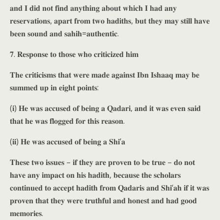
𝐚𝐧𝐝 𝐈 𝐝𝐢𝐝 𝐧𝐨𝐭 𝐟𝐢𝐧𝐝 𝐚𝐧𝐲𝐭𝐡𝐢𝐧𝐠 𝐚𝐛𝐨𝐮𝐭 𝐰𝐡𝐢𝐜𝐡 𝐈 𝐡𝐚𝐝 𝐚𝐧𝐲
𝐫𝐞𝐬𝐞𝐫𝐯𝐚𝐭𝐢𝐨𝐧𝐬, 𝐚𝐩𝐚𝐫𝐭 𝐟𝐫𝐨𝐦 𝐭𝐰𝐨 𝐡𝐚𝐝𝐢𝐭𝐡𝐬, 𝐛𝐮𝐭 𝐭𝐡𝐞𝐲 𝐦𝐚𝐲 𝐬𝐭𝐢𝐥𝐥 𝐡𝐚𝐯𝐞
𝐛𝐞𝐞𝐧 𝐬𝐨𝐮𝐧𝐝 𝐚𝐧𝐝 𝐬𝐚𝐡𝐢𝐡=𝐚𝐮𝐭𝐡𝐞𝐧𝐭𝐢𝐜.
𝟕. 𝐑𝐞𝐬𝐩𝐨𝐧𝐬𝐞 𝐭𝐨 𝐭𝐡𝐨𝐬𝐞 𝐰𝐡𝐨 𝐜𝐫𝐢𝐭𝐢𝐜𝐢𝐳𝐞𝐝 𝐡𝐢𝐦
𝐓𝐡𝐞 𝐜𝐫𝐢𝐭𝐢𝐜𝐢𝐬𝐦𝐬 𝐭𝐡𝐚𝐭 𝐰𝐞𝐫𝐞 𝐦𝐚𝐝𝐞 𝐚𝐠𝐚𝐢𝐧𝐬𝐭 𝐈𝐛𝐧 𝐈𝐬𝐡𝐚𝐚𝐪 𝐦𝐚𝐲 𝐛𝐞
𝐬𝐮𝐦𝐦𝐞𝐝 𝐮𝐩 𝐢𝐧 𝐞𝐢𝐠𝐡𝐭 𝐩𝐨𝐢𝐧𝐭𝐬:
(𝐢) 𝐇𝐞 𝐰𝐚𝐬 𝐚𝐜𝐜𝐮𝐬𝐞𝐝 𝐨𝐟 𝐛𝐞𝐢𝐧𝐠 𝐚 𝐐𝐚𝐝𝐚𝐫𝐢, 𝐚𝐧𝐝 𝐢𝐭 𝐰𝐚𝐬 𝐞𝐯𝐞𝐧 𝐬𝐚𝐢𝐝
𝐭𝐡𝐚𝐭 𝐡𝐞 𝐰𝐚𝐬 𝐟𝐥𝐨𝐠𝐠𝐞𝐝 𝐟𝐨𝐫 𝐭𝐡𝐢𝐬 𝐫𝐞𝐚𝐬𝐨𝐧.
(𝐢𝐢) 𝐇𝐞 𝐰𝐚𝐬 𝐚𝐜𝐜𝐮𝐬𝐞𝐝 𝐨𝐟 𝐛𝐞𝐢𝐧𝐠 𝐚 𝐒𝐡𝐢’𝐚
𝐓𝐡𝐞𝐬𝐞 𝐭𝐰𝐨 𝐢𝐬𝐬𝐮𝐞𝐬 – 𝐢𝐟 𝐭𝐡𝐞𝐲 𝐚𝐫𝐞 𝐩𝐫𝐨𝐯𝐞𝐧 𝐭𝐨 𝐛𝐞 𝐭𝐫𝐮𝐞 – 𝐝𝐨 𝐧𝐨𝐭
𝐡𝐚𝐯𝐞 𝐚𝐧𝐲 𝐢𝐦𝐩𝐚𝐜𝐭 𝐨𝐧 𝐡𝐢𝐬 𝐡𝐚𝐝𝐢𝐭𝐡, 𝐛𝐞𝐜𝐚𝐮𝐬𝐞 𝐭𝐡𝐞 𝐬𝐜𝐡𝐨𝐥𝐚𝐫𝐬
𝐜𝐨𝐧𝐭𝐢𝐧𝐮𝐞𝐝 𝐭𝐨 𝐚𝐜𝐜𝐞𝐩𝐭 𝐡𝐚𝐝𝐢𝐭𝐡 𝐟𝐫𝐨𝐦 𝐐𝐚𝐝𝐚𝐫𝐢𝐬 𝐚𝐧𝐝 𝐒𝐡𝐢‘𝐚𝐡 𝐢𝐟 𝐢𝐭 𝐰𝐚𝐬
𝐩𝐫𝐨𝐯𝐞𝐧 𝐭𝐡𝐚𝐭 𝐭𝐡𝐞𝐲 𝐰𝐞𝐫𝐞 𝐭𝐫𝐮𝐭𝐡𝐟𝐮𝐥 𝐚𝐧𝐝 𝐡𝐨𝐧𝐞𝐬𝐭 𝐚𝐧𝐝 𝐡𝐚𝐝 𝐠𝐨𝐨𝐝
𝐦𝐞𝐦𝐨𝐫𝐢𝐞𝐬.