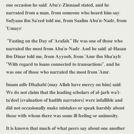
𝐨𝐧𝐞 𝐨𝐜𝐜𝐚𝐬𝐢𝐨𝐧 𝐡𝐞 𝐬𝐚𝐢𝐝: 𝐀𝐛𝐮’𝐳-𝐙𝐢𝐧𝐧𝐚𝐚𝐝 𝐬𝐭𝐚𝐭𝐞𝐝, 𝐚𝐧𝐝 𝐡𝐞
𝐧𝐚𝐫𝐫𝐚𝐭𝐞𝐝 𝐟𝐫𝐨𝐦 𝐚 𝐦𝐚𝐧, 𝐟𝐫𝐨𝐦 𝐬𝐨𝐦𝐞𝐨𝐧𝐞 𝐰𝐡𝐨 𝐡𝐞𝐚𝐫𝐝 𝐡𝐢𝐦 𝐬𝐚𝐲:
𝐒𝐮𝐟𝐲𝐚𝐚𝐧 𝐢𝐛𝐧 𝐒𝐚‘𝐞𝐞𝐝 𝐭𝐨𝐥𝐝 𝐦𝐞, 𝐟𝐫𝐨𝐦 𝐒𝐚𝐚𝐥𝐢𝐦 𝐀𝐛𝐮’𝐧-𝐍𝐚𝐝𝐫, 𝐟𝐫𝐨𝐦
‘𝐔𝐦𝐚𝐲𝐫:
“𝐅𝐚𝐬𝐭𝐢𝐧𝐠 𝐨𝐧 𝐭𝐡𝐞 𝐃𝐚𝐲 𝐨𝐟 ‘𝐀𝐫𝐚𝐟𝐚𝐡.” 𝐇𝐞 𝐰𝐚𝐬 𝐨𝐧𝐞 𝐨𝐟 𝐭𝐡𝐨𝐬𝐞 𝐰𝐡𝐨
𝐧𝐚𝐫𝐫𝐚𝐭𝐞𝐝 𝐭𝐡𝐞 𝐦𝐨𝐬𝐭 𝐟𝐫𝐨𝐦 𝐀𝐛𝐮’𝐧-𝐍𝐚𝐝𝐫. 𝐀𝐧𝐝 𝐡𝐞 𝐬𝐚𝐢𝐝: 𝐚𝐥-𝐇𝐚𝐬𝐚𝐧
𝐢𝐛𝐧 𝐃𝐢𝐧𝐚𝐫 𝐭𝐨𝐥𝐝 𝐦𝐞, 𝐟𝐫𝐨𝐦 𝐀𝐲𝐲𝐨𝐨𝐛, 𝐟𝐫𝐨𝐦 ‘𝐀𝐦𝐫 𝐢𝐛𝐧 𝐒𝐡𝐮‘𝐚𝐲𝐛:
“𝐖𝐢𝐭𝐡 𝐫𝐞𝐠𝐚𝐫𝐝 𝐭𝐨 𝐥𝐨𝐚𝐧𝐬 𝐜𝐨𝐧𝐧𝐞𝐜𝐭𝐞𝐝 𝐭𝐨 𝐭𝐫𝐚𝐧𝐬𝐚𝐜𝐭𝐢𝐨𝐧𝐬”, 𝐚𝐧𝐝 𝐡𝐞
𝐰𝐚𝐬 𝐨𝐧𝐞 𝐨𝐟 𝐭𝐡𝐨𝐬𝐞 𝐰𝐡𝐨 𝐧𝐚𝐫𝐫𝐚𝐭𝐞𝐝 𝐭𝐡𝐞 𝐦𝐨𝐬𝐭 𝐟𝐫𝐨𝐦 ‘𝐀𝐦𝐫.
𝐈𝐦𝐚𝐦 𝐚𝐝𝐡-𝐃𝐡𝐚𝐡𝐚𝐛𝐢 (𝐦𝐚𝐲 𝐀𝐥𝐥𝐚𝐡 𝐡𝐚𝐯𝐞 𝐦𝐞𝐫𝐜𝐲 𝐨𝐧 𝐡𝐢𝐦) 𝐬𝐚𝐢𝐝:
𝐖𝐞 𝐝𝐨 𝐧𝐨𝐭 𝐜𝐥𝐚𝐢𝐦 𝐭𝐡𝐚𝐭 𝐭𝐡𝐞 𝐥𝐞𝐚𝐝𝐢𝐧𝐠 𝐬𝐜𝐡𝐨𝐥𝐚𝐫𝐬 𝐨𝐟 𝐚𝐥-𝐣𝐚𝐫𝐡 𝐰𝐚’𝐭-
𝐭𝐚‘𝐝𝐞𝐞𝐥 (𝐞𝐯𝐚𝐥𝐮𝐚𝐭𝐢𝐨𝐧 𝐨𝐟 𝐡𝐚𝐝𝐢𝐭𝐡 𝐧𝐚𝐫𝐫𝐚𝐭𝐨𝐫𝐬) 𝐰𝐞𝐫𝐞 𝐢𝐧𝐟𝐚𝐥𝐥𝐢𝐛𝐥𝐞 𝐚𝐧𝐝
𝐝𝐢𝐝 𝐧𝐨𝐭 𝐨𝐜𝐜𝐚𝐬𝐢𝐨𝐧𝐚𝐥𝐥𝐲 𝐦𝐚𝐤𝐞 𝐦𝐢𝐬𝐭𝐚𝐤𝐞𝐬 𝐨𝐫 𝐬𝐩𝐞𝐚𝐤 𝐡𝐚𝐫𝐬𝐡𝐥𝐲 𝐚𝐛𝐨𝐮𝐭
𝐭𝐡𝐨𝐬𝐞 𝐰𝐢𝐭𝐡 𝐰𝐡𝐨𝐦 𝐭𝐡𝐞𝐫𝐞 𝐰𝐚𝐬 𝐬𝐨𝐦𝐞 𝐢𝐥𝐥 𝐟𝐞𝐞𝐥𝐢𝐧𝐠 𝐨𝐫 𝐚𝐧𝐢𝐦𝐨𝐬𝐢𝐭𝐲.
𝐈𝐭 𝐢𝐬 𝐤𝐧𝐨𝐰𝐧 𝐭𝐡𝐚𝐭 𝐦𝐮𝐜𝐡 𝐨𝐟 𝐰𝐡𝐚𝐭 𝐩𝐞𝐞𝐫𝐬 𝐬𝐚𝐲 𝐚𝐛𝐨𝐮𝐭 𝐨𝐧𝐞 𝐚𝐧𝐨𝐭𝐡𝐞𝐫