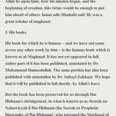
𝐀𝐥𝐥𝐚𝐡 𝐛𝐞 𝐮𝐩𝐨𝐧 𝐡𝐢𝐦), 𝐡𝐨𝐰 𝐡𝐢𝐬 𝐦𝐢𝐬𝐬𝐢𝐨𝐧 𝐛𝐞𝐠𝐚𝐧, 𝐚𝐧𝐝 𝐭𝐡𝐞
𝐛𝐞𝐠𝐢𝐧𝐧𝐢𝐧𝐠 𝐨𝐟 𝐜𝐫𝐞𝐚𝐭𝐢𝐨𝐧, 𝐭𝐡𝐢𝐬 𝐯𝐢𝐫𝐭𝐮𝐞 𝐰𝐨𝐮𝐥𝐝 𝐛𝐞 𝐞𝐧𝐨𝐮𝐠𝐡 𝐭𝐨 𝐩𝐮𝐭
𝐡𝐢𝐦 𝐚𝐡𝐞𝐚𝐝 𝐨𝐟 𝐨𝐭𝐡𝐞𝐫𝐬. 𝐈𝐦𝐚𝐦 𝐚𝐝𝐡-𝐃𝐡𝐚𝐡𝐚𝐛𝐢 𝐬𝐚𝐢𝐝: 𝐇𝐞 𝐰𝐚𝐬 𝐚
𝐠𝐫𝐞𝐚𝐭 𝐬𝐜𝐡𝐨𝐥𝐚𝐫 𝐨𝐟 𝐦𝐚𝐠𝐡𝐚𝐚𝐳𝐢.
𝟓. 𝐇𝐢𝐬 𝐛𝐨𝐨𝐤𝐬
𝐇𝐢𝐬 𝐛𝐨𝐨𝐤 𝐟𝐨𝐫 𝐰𝐡𝐢𝐜𝐡 𝐡𝐞 𝐢𝐬 𝐟𝐚𝐦𝐨𝐮𝐬 – 𝐚𝐧𝐝 𝐰𝐞 𝐡𝐚𝐯𝐞 𝐧𝐨𝐭 𝐜𝐨𝐦𝐞
𝐚𝐜𝐫𝐨𝐬𝐬 𝐚𝐧𝐲 𝐨𝐭𝐡𝐞𝐫 𝐰𝐨𝐫𝐤 𝐛𝐲 𝐡𝐢𝐦 – 𝐢𝐬 𝐭𝐡𝐞 𝐟𝐚𝐦𝐨𝐮𝐬 𝐛𝐨𝐨𝐤 𝐰𝐡𝐢𝐜𝐡 𝐢𝐬
𝐤𝐧𝐨𝐰𝐧 𝐚𝐬 𝐚𝐥-𝐌𝐚𝐠𝐡𝐚𝐚𝐳𝐢. 𝐈𝐭 𝐡𝐚𝐬 𝐧𝐨𝐭 𝐲𝐞𝐭 𝐚𝐩𝐩𝐞𝐚𝐫𝐞𝐝 𝐢𝐧 𝐟𝐮𝐥𝐥;
𝐫𝐚𝐭𝐡𝐞𝐫 𝐩𝐚𝐫𝐭 𝐨𝐟 𝐢𝐭 𝐡𝐚𝐬 𝐛𝐞𝐞𝐧 𝐩𝐮𝐛𝐥𝐢𝐬𝐡𝐞𝐝, 𝐚𝐧𝐧𝐨𝐭𝐚𝐭𝐞𝐝 𝐛𝐲 𝐃𝐫.
𝐌𝐮𝐡𝐚𝐦𝐦𝐚𝐝 𝐇𝐚𝐦𝐞𝐞𝐝𝐮𝐥𝐥𝐚𝐡. 𝐓𝐡𝐞 𝐬𝐚𝐦𝐞 𝐩𝐨𝐫𝐭𝐢𝐨𝐧 𝐡𝐚𝐬 𝐚𝐥𝐬𝐨 𝐛𝐞𝐞𝐧
𝐩𝐮𝐛𝐥𝐢𝐬𝐡𝐞𝐝 𝐰𝐢𝐭𝐡 𝐚𝐧𝐧𝐨𝐭𝐚𝐭𝐢𝐨𝐧 𝐛𝐲 𝐃𝐫. 𝐒𝐮𝐡𝐚𝐲𝐥 𝐙𝐚𝐤𝐤𝐚𝐚𝐫. 𝐖𝐞 𝐡𝐨𝐩𝐞
𝐭𝐡𝐚𝐭 𝐢𝐭 𝐰𝐢𝐥𝐥 𝐛𝐞 𝐩𝐮𝐛𝐥𝐢𝐬𝐡𝐞𝐝 𝐢𝐧 𝐟𝐮𝐥𝐥 𝐬𝐡𝐨𝐫𝐭𝐥𝐲, 𝐛𝐲 𝐀𝐥𝐥𝐚𝐡’𝐬 𝐥𝐞𝐚𝐯𝐞.
𝐁𝐮𝐭 𝐭𝐡𝐞 𝐛𝐨𝐨𝐤 𝐡𝐚𝐬 𝐛𝐞𝐞𝐧 𝐩𝐫𝐞𝐬𝐞𝐫𝐯𝐞𝐝 𝐟𝐨𝐫 𝐮𝐬 𝐭𝐡𝐫𝐨𝐮𝐠𝐡 𝐈𝐛𝐧
𝐇𝐢𝐬𝐡𝐚𝐚𝐦’𝐬 𝐚𝐛𝐫𝐢𝐝𝐠𝐞𝐦𝐞𝐧𝐭, 𝐢𝐧 𝐰𝐡𝐚𝐭 𝐢𝐬 𝐤𝐧𝐨𝐰𝐧 𝐚𝐬 𝐚𝐬-𝐒𝐞𝐞𝐫𝐚𝐡 𝐚𝐧-
𝐍𝐚𝐛𝐚𝐰𝐢𝐲𝐲𝐚𝐡 𝐥𝐢 𝐈𝐛𝐧 𝐇𝐢𝐬𝐡𝐚𝐚𝐦 (𝐭𝐡𝐞 𝐒𝐞𝐞𝐫𝐚𝐡 𝐨𝐫 𝐏𝐫𝐨𝐩𝐡𝐞𝐭𝐢𝐜
𝐁𝐢𝐨𝐠𝐫𝐚𝐩𝐡𝐲 𝐨𝐟 𝐈𝐛𝐧 𝐇𝐢𝐬𝐡𝐚𝐚𝐦), 𝐰𝐡𝐨 𝐧𝐚𝐫𝐫𝐚𝐭𝐞𝐝 𝐭𝐡𝐞 𝐌𝐚𝐠𝐡𝐚𝐚𝐳𝐢 𝐨𝐟