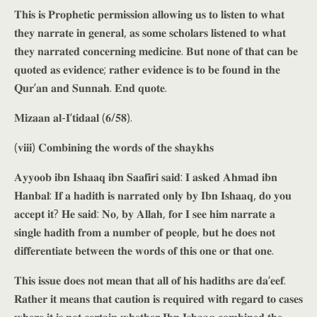
𝐓𝐡𝐢𝐬 𝐢𝐬 𝐏𝐫𝐨𝐩𝐡𝐞𝐭𝐢𝐜 𝐩𝐞𝐫𝐦𝐢𝐬𝐬𝐢𝐨𝐧 𝐚𝐥𝐥𝐨𝐰𝐢𝐧𝐠 𝐮𝐬 𝐭𝐨 𝐥𝐢𝐬𝐭𝐞𝐧 𝐭𝐨 𝐰𝐡𝐚𝐭
𝐭𝐡𝐞𝐲 𝐧𝐚𝐫𝐫𝐚𝐭𝐞 𝐢𝐧 𝐠𝐞𝐧𝐞𝐫𝐚𝐥, 𝐚𝐬 𝐬𝐨𝐦𝐞 𝐬𝐜𝐡𝐨𝐥𝐚𝐫𝐬 𝐥𝐢𝐬𝐭𝐞𝐧𝐞𝐝 𝐭𝐨 𝐰𝐡𝐚𝐭
𝐭𝐡𝐞𝐲 𝐧𝐚𝐫𝐫𝐚𝐭𝐞𝐝 𝐜𝐨𝐧𝐜𝐞𝐫𝐧𝐢𝐧𝐠 𝐦𝐞𝐝𝐢𝐜𝐢𝐧𝐞. 𝐁𝐮𝐭 𝐧𝐨𝐧𝐞 𝐨𝐟 𝐭𝐡𝐚𝐭 𝐜𝐚𝐧 𝐛𝐞
𝐪𝐮𝐨𝐭𝐞𝐝 𝐚𝐬 𝐞𝐯𝐢𝐝𝐞𝐧𝐜𝐞; 𝐫𝐚𝐭𝐡𝐞𝐫 𝐞𝐯𝐢𝐝𝐞𝐧𝐜𝐞 𝐢𝐬 𝐭𝐨 𝐛𝐞 𝐟𝐨𝐮𝐧𝐝 𝐢𝐧 𝐭𝐡𝐞
𝐐𝐮𝐫’𝐚𝐧 𝐚𝐧𝐝 𝐒𝐮𝐧𝐧𝐚𝐡. 𝐄𝐧𝐝 𝐪𝐮𝐨𝐭𝐞.
𝐌𝐢𝐳𝐚𝐚𝐧 𝐚𝐥-𝐈‘𝐭𝐢𝐝𝐚𝐚𝐥 (𝟔/𝟓𝟖).
(𝐯𝐢𝐢𝐢) 𝐂𝐨𝐦𝐛𝐢𝐧𝐢𝐧𝐠 𝐭𝐡𝐞 𝐰𝐨𝐫𝐝𝐬 𝐨𝐟 𝐭𝐡𝐞 𝐬𝐡𝐚𝐲𝐤𝐡𝐬
𝐀𝐲𝐲𝐨𝐨𝐛 𝐢𝐛𝐧 𝐈𝐬𝐡𝐚𝐚𝐪 𝐢𝐛𝐧 𝐒𝐚𝐚𝐟𝐢𝐫𝐢 𝐬𝐚𝐢𝐝: 𝐈 𝐚𝐬𝐤𝐞𝐝 𝐀𝐡𝐦𝐚𝐝 𝐢𝐛𝐧
𝐇𝐚𝐧𝐛𝐚𝐥: 𝐈𝐟 𝐚 𝐡𝐚𝐝𝐢𝐭𝐡 𝐢𝐬 𝐧𝐚𝐫𝐫𝐚𝐭𝐞𝐝 𝐨𝐧𝐥𝐲 𝐛𝐲 𝐈𝐛𝐧 𝐈𝐬𝐡𝐚𝐚𝐪, 𝐝𝐨 𝐲𝐨𝐮
𝐚𝐜𝐜𝐞𝐩𝐭 𝐢𝐭? 𝐇𝐞 𝐬𝐚𝐢𝐝: 𝐍𝐨, 𝐛𝐲 𝐀𝐥𝐥𝐚𝐡, 𝐟𝐨𝐫 𝐈 𝐬𝐞𝐞 𝐡𝐢𝐦 𝐧𝐚𝐫𝐫𝐚𝐭𝐞 𝐚
𝐬𝐢𝐧𝐠𝐥𝐞 𝐡𝐚𝐝𝐢𝐭𝐡 𝐟𝐫𝐨𝐦 𝐚 𝐧𝐮𝐦𝐛𝐞𝐫 𝐨𝐟 𝐩𝐞𝐨𝐩𝐥𝐞, 𝐛𝐮𝐭 𝐡𝐞 𝐝𝐨𝐞𝐬 𝐧𝐨𝐭
𝐝𝐢𝐟𝐟𝐞𝐫𝐞𝐧𝐭𝐢𝐚𝐭𝐞 𝐛𝐞𝐭𝐰𝐞𝐞𝐧 𝐭𝐡𝐞 𝐰𝐨𝐫𝐝𝐬 𝐨𝐟 𝐭𝐡𝐢𝐬 𝐨𝐧𝐞 𝐨𝐫 𝐭𝐡𝐚𝐭 𝐨𝐧𝐞.
𝐓𝐡𝐢𝐬 𝐢𝐬𝐬𝐮𝐞 𝐝𝐨𝐞𝐬 𝐧𝐨𝐭 𝐦𝐞𝐚𝐧 𝐭𝐡𝐚𝐭 𝐚𝐥𝐥 𝐨𝐟 𝐡𝐢𝐬 𝐡𝐚𝐝𝐢𝐭𝐡𝐬 𝐚𝐫𝐞 𝐝𝐚‘𝐞𝐞𝐟.
𝐑𝐚𝐭𝐡𝐞𝐫 𝐢𝐭 𝐦𝐞𝐚𝐧𝐬 𝐭𝐡𝐚𝐭 𝐜𝐚𝐮𝐭𝐢𝐨𝐧 𝐢𝐬 𝐫𝐞𝐪𝐮𝐢𝐫𝐞𝐝 𝐰𝐢𝐭𝐡 𝐫𝐞𝐠𝐚𝐫𝐝 𝐭𝐨 𝐜𝐚𝐬𝐞𝐬