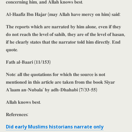
𝐜𝐨𝐧𝐜𝐞𝐫𝐧𝐢𝐧𝐠 𝐡𝐢𝐦, 𝐚𝐧𝐝 𝐀𝐥𝐥𝐚𝐡 𝐤𝐧𝐨𝐰𝐬 𝐛𝐞𝐬𝐭.
𝐀𝐥-𝐇𝐚𝐚𝐟𝐢𝐳 𝐈𝐛𝐧 𝐇𝐚𝐣𝐚𝐫 (𝐦𝐚𝐲 𝐀𝐥𝐥𝐚𝐡 𝐡𝐚𝐯𝐞 𝐦𝐞𝐫𝐜𝐲 𝐨𝐧 𝐡𝐢𝐦) 𝐬𝐚𝐢𝐝:
𝐓𝐡𝐞 𝐫𝐞𝐩𝐨𝐫𝐭𝐬 𝐰𝐡𝐢𝐜𝐡 𝐚𝐫𝐞 𝐧𝐚𝐫𝐫𝐚𝐭𝐞𝐝 𝐛𝐲 𝐡𝐢𝐦 𝐚𝐥𝐨𝐧𝐞, 𝐞𝐯𝐞𝐧 𝐢𝐟 𝐭𝐡𝐞𝐲
𝐝𝐨 𝐧𝐨𝐭 𝐫𝐞𝐚𝐜𝐡 𝐭𝐡𝐞 𝐥𝐞𝐯𝐞𝐥 𝐨𝐟 𝐬𝐚𝐡𝐢𝐡, 𝐭𝐡𝐞𝐲 𝐚𝐫𝐞 𝐨𝐟 𝐭𝐡𝐞 𝐥𝐞𝐯𝐞𝐥 𝐨𝐟 𝐡𝐚𝐬𝐚𝐧,
𝐢𝐟 𝐡𝐞 𝐜𝐥𝐞𝐚𝐫𝐥𝐲 𝐬𝐭𝐚𝐭𝐞𝐬 𝐭𝐡𝐚𝐭 𝐭𝐡𝐞 𝐧𝐚𝐫𝐫𝐚𝐭𝐨𝐫 𝐭𝐨𝐥𝐝 𝐡𝐢𝐦 𝐝𝐢𝐫𝐞𝐜𝐭𝐥𝐲. 𝐄𝐧𝐝
𝐪𝐮𝐨𝐭𝐞.
𝐅𝐚𝐭𝐡 𝐚𝐥-𝐁𝐚𝐚𝐫𝐢 (𝟏𝟏/𝟏𝟓𝟑)
𝐍𝐨𝐭𝐞: 𝐚𝐥𝐥 𝐭𝐡𝐞 𝐪𝐮𝐨𝐭𝐚𝐭𝐢𝐨𝐧𝐬 𝐟𝐨𝐫 𝐰𝐡𝐢𝐜𝐡 𝐭𝐡𝐞 𝐬𝐨𝐮𝐫𝐜𝐞 𝐢𝐬 𝐧𝐨𝐭
𝐦𝐞𝐧𝐭𝐢𝐨𝐧𝐞𝐝 𝐢𝐧 𝐭𝐡𝐢𝐬 𝐚𝐫𝐭𝐢𝐜𝐥𝐞 𝐚𝐫𝐞 𝐭𝐚𝐤𝐞𝐧 𝐟𝐫𝐨𝐦 𝐭𝐡𝐞 𝐛𝐨𝐨𝐤 𝐒𝐢𝐲𝐚𝐫
𝐀‘𝐥𝐚𝐚𝐦 𝐚𝐧-𝐍𝐮𝐛𝐚𝐥𝐚’ 𝐛𝐲 𝐚𝐝𝐡-𝐃𝐡𝐚𝐡𝐚𝐛𝐢 (𝟕/𝟑𝟑-𝟓𝟓)
𝐀𝐥𝐥𝐚𝐡 𝐤𝐧𝐨𝐰𝐬 𝐛𝐞𝐬𝐭.
𝐑𝐞𝐟𝐞𝐫𝐞𝐧𝐜𝐞𝐬:
Did early Muslims historians narrate only