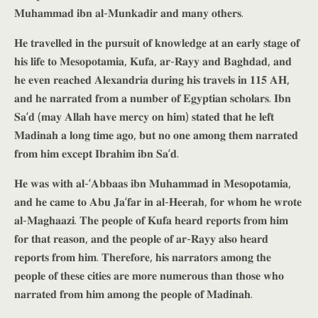
𝐌𝐮𝐡𝐚𝐦𝐦𝐚𝐝 𝐢𝐛𝐧 𝐚𝐥-𝐌𝐮𝐧𝐤𝐚𝐝𝐢𝐫 𝐚𝐧𝐝 𝐦𝐚𝐧𝐲 𝐨𝐭𝐡𝐞𝐫𝐬.
𝐇𝐞 𝐭𝐫𝐚𝐯𝐞𝐥𝐥𝐞𝐝 𝐢𝐧 𝐭𝐡𝐞 𝐩𝐮𝐫𝐬𝐮𝐢𝐭 𝐨𝐟 𝐤𝐧𝐨𝐰𝐥𝐞𝐝𝐠𝐞 𝐚𝐭 𝐚𝐧 𝐞𝐚𝐫𝐥𝐲 𝐬𝐭𝐚𝐠𝐞 𝐨𝐟
𝐡𝐢𝐬 𝐥𝐢𝐟𝐞 𝐭𝐨 𝐌𝐞𝐬𝐨𝐩𝐨𝐭𝐚𝐦𝐢𝐚, 𝐊𝐮𝐟𝐚, 𝐚𝐫-𝐑𝐚𝐲𝐲 𝐚𝐧𝐝 𝐁𝐚𝐠𝐡𝐝𝐚𝐝, 𝐚𝐧𝐝
𝐡𝐞 𝐞𝐯𝐞𝐧 𝐫𝐞𝐚𝐜𝐡𝐞𝐝 𝐀𝐥𝐞𝐱𝐚𝐧𝐝𝐫𝐢𝐚 𝐝𝐮𝐫𝐢𝐧𝐠 𝐡𝐢𝐬 𝐭𝐫𝐚𝐯𝐞𝐥𝐬 𝐢𝐧 𝟏𝟏𝟓 𝐀𝐇,
𝐚𝐧𝐝 𝐡𝐞 𝐧𝐚𝐫𝐫𝐚𝐭𝐞𝐝 𝐟𝐫𝐨𝐦 𝐚 𝐧𝐮𝐦𝐛𝐞𝐫 𝐨𝐟 𝐄𝐠𝐲𝐩𝐭𝐢𝐚𝐧 𝐬𝐜𝐡𝐨𝐥𝐚𝐫𝐬. 𝐈𝐛𝐧
𝐒𝐚‘𝐝 (𝐦𝐚𝐲 𝐀𝐥𝐥𝐚𝐡 𝐡𝐚𝐯𝐞 𝐦𝐞𝐫𝐜𝐲 𝐨𝐧 𝐡𝐢𝐦) 𝐬𝐭𝐚𝐭𝐞𝐝 𝐭𝐡𝐚𝐭 𝐡𝐞 𝐥𝐞𝐟𝐭
𝐌𝐚𝐝𝐢𝐧𝐚𝐡 𝐚 𝐥𝐨𝐧𝐠 𝐭𝐢𝐦𝐞 𝐚𝐠𝐨, 𝐛𝐮𝐭 𝐧𝐨 𝐨𝐧𝐞 𝐚𝐦𝐨𝐧𝐠 𝐭𝐡𝐞𝐦 𝐧𝐚𝐫𝐫𝐚𝐭𝐞𝐝
𝐟𝐫𝐨𝐦 𝐡𝐢𝐦 𝐞𝐱𝐜𝐞𝐩𝐭 𝐈𝐛𝐫𝐚𝐡𝐢𝐦 𝐢𝐛𝐧 𝐒𝐚‘𝐝.
𝐇𝐞 𝐰𝐚𝐬 𝐰𝐢𝐭𝐡 𝐚𝐥-‘𝐀𝐛𝐛𝐚𝐚𝐬 𝐢𝐛𝐧 𝐌𝐮𝐡𝐚𝐦𝐦𝐚𝐝 𝐢𝐧 𝐌𝐞𝐬𝐨𝐩𝐨𝐭𝐚𝐦𝐢𝐚,
𝐚𝐧𝐝 𝐡𝐞 𝐜𝐚𝐦𝐞 𝐭𝐨 𝐀𝐛𝐮 𝐉𝐚‘𝐟𝐚𝐫 𝐢𝐧 𝐚𝐥-𝐇𝐞𝐞𝐫𝐚𝐡, 𝐟𝐨𝐫 𝐰𝐡𝐨𝐦 𝐡𝐞 𝐰𝐫𝐨𝐭𝐞
𝐚𝐥-𝐌𝐚𝐠𝐡𝐚𝐚𝐳𝐢. 𝐓𝐡𝐞 𝐩𝐞𝐨𝐩𝐥𝐞 𝐨𝐟 𝐊𝐮𝐟𝐚 𝐡𝐞𝐚𝐫𝐝 𝐫𝐞𝐩𝐨𝐫𝐭𝐬 𝐟𝐫𝐨𝐦 𝐡𝐢𝐦
𝐟𝐨𝐫 𝐭𝐡𝐚𝐭 𝐫𝐞𝐚𝐬𝐨𝐧, 𝐚𝐧𝐝 𝐭𝐡𝐞 𝐩𝐞𝐨𝐩𝐥𝐞 𝐨𝐟 𝐚𝐫-𝐑𝐚𝐲𝐲 𝐚𝐥𝐬𝐨 𝐡𝐞𝐚𝐫𝐝
𝐫𝐞𝐩𝐨𝐫𝐭𝐬 𝐟𝐫𝐨𝐦 𝐡𝐢𝐦. 𝐓𝐡𝐞𝐫𝐞𝐟𝐨𝐫𝐞, 𝐡𝐢𝐬 𝐧𝐚𝐫𝐫𝐚𝐭𝐨𝐫𝐬 𝐚𝐦𝐨𝐧𝐠 𝐭𝐡𝐞
𝐩𝐞𝐨𝐩𝐥𝐞 𝐨𝐟 𝐭𝐡𝐞𝐬𝐞 𝐜𝐢𝐭𝐢𝐞𝐬 𝐚𝐫𝐞 𝐦𝐨𝐫𝐞 𝐧𝐮𝐦𝐞𝐫𝐨𝐮𝐬 𝐭𝐡𝐚𝐧 𝐭𝐡𝐨𝐬𝐞 𝐰𝐡𝐨
𝐧𝐚𝐫𝐫𝐚𝐭𝐞𝐝 𝐟𝐫𝐨𝐦 𝐡𝐢𝐦 𝐚𝐦𝐨𝐧𝐠 𝐭𝐡𝐞 𝐩𝐞𝐨𝐩𝐥𝐞 𝐨𝐟 𝐌𝐚𝐝𝐢𝐧𝐚𝐡.