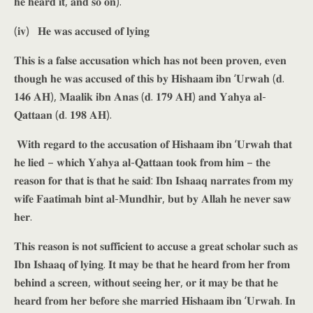
𝐡𝐞 𝐡𝐞𝐚𝐫𝐝 𝐢𝐭, 𝐚𝐧𝐝 𝐬𝐨 𝐨𝐧).
(𝐢𝐯) 𝐇𝐞 𝐰𝐚𝐬 𝐚𝐜𝐜𝐮𝐬𝐞𝐝 𝐨𝐟 𝐥𝐲𝐢𝐧𝐠
𝐓𝐡𝐢𝐬 𝐢𝐬 𝐚 𝐟𝐚𝐥𝐬𝐞 𝐚𝐜𝐜𝐮𝐬𝐚𝐭𝐢𝐨𝐧 𝐰𝐡𝐢𝐜𝐡 𝐡𝐚𝐬 𝐧𝐨𝐭 𝐛𝐞𝐞𝐧 𝐩𝐫𝐨𝐯𝐞𝐧, 𝐞𝐯𝐞𝐧
𝐭𝐡𝐨𝐮𝐠𝐡 𝐡𝐞 𝐰𝐚𝐬 𝐚𝐜𝐜𝐮𝐬𝐞𝐝 𝐨𝐟 𝐭𝐡𝐢𝐬 𝐛𝐲 𝐇𝐢𝐬𝐡𝐚𝐚𝐦 𝐢𝐛𝐧 ‘𝐔𝐫𝐰𝐚𝐡 (𝐝.
𝟏𝟒𝟔 𝐀𝐇), 𝐌𝐚𝐚𝐥𝐢𝐤 𝐢𝐛𝐧 𝐀𝐧𝐚𝐬 (𝐝. 𝟏𝟕𝟗 𝐀𝐇) 𝐚𝐧𝐝 𝐘𝐚𝐡𝐲𝐚 𝐚𝐥-
𝐐𝐚𝐭𝐭𝐚𝐚𝐧 (𝐝. 𝟏𝟗𝟖 𝐀𝐇).
𝐖𝐢𝐭𝐡 𝐫𝐞𝐠𝐚𝐫𝐝 𝐭𝐨 𝐭𝐡𝐞 𝐚𝐜𝐜𝐮𝐬𝐚𝐭𝐢𝐨𝐧 𝐨𝐟 𝐇𝐢𝐬𝐡𝐚𝐚𝐦 𝐢𝐛𝐧 ‘𝐔𝐫𝐰𝐚𝐡 𝐭𝐡𝐚𝐭
𝐡𝐞 𝐥𝐢𝐞𝐝 – 𝐰𝐡𝐢𝐜𝐡 𝐘𝐚𝐡𝐲𝐚 𝐚𝐥-𝐐𝐚𝐭𝐭𝐚𝐚𝐧 𝐭𝐨𝐨𝐤 𝐟𝐫𝐨𝐦 𝐡𝐢𝐦 – 𝐭𝐡𝐞
𝐫𝐞𝐚𝐬𝐨𝐧 𝐟𝐨𝐫 𝐭𝐡𝐚𝐭 𝐢𝐬 𝐭𝐡𝐚𝐭 𝐡𝐞 𝐬𝐚𝐢𝐝: 𝐈𝐛𝐧 𝐈𝐬𝐡𝐚𝐚𝐪 𝐧𝐚𝐫𝐫𝐚𝐭𝐞𝐬 𝐟𝐫𝐨𝐦 𝐦𝐲
𝐰𝐢𝐟𝐞 𝐅𝐚𝐚𝐭𝐢𝐦𝐚𝐡 𝐛𝐢𝐧𝐭 𝐚𝐥-𝐌𝐮𝐧𝐝𝐡𝐢𝐫, 𝐛𝐮𝐭 𝐛𝐲 𝐀𝐥𝐥𝐚𝐡 𝐡𝐞 𝐧𝐞𝐯𝐞𝐫 𝐬𝐚𝐰
𝐡𝐞𝐫.
𝐓𝐡𝐢𝐬 𝐫𝐞𝐚𝐬𝐨𝐧 𝐢𝐬 𝐧𝐨𝐭 𝐬𝐮𝐟𝐟𝐢𝐜𝐢𝐞𝐧𝐭 𝐭𝐨 𝐚𝐜𝐜𝐮𝐬𝐞 𝐚 𝐠𝐫𝐞𝐚𝐭 𝐬𝐜𝐡𝐨𝐥𝐚𝐫 𝐬𝐮𝐜𝐡 𝐚𝐬
𝐈𝐛𝐧 𝐈𝐬𝐡𝐚𝐚𝐪 𝐨𝐟 𝐥𝐲𝐢𝐧𝐠. 𝐈𝐭 𝐦𝐚𝐲 𝐛𝐞 𝐭𝐡𝐚𝐭 𝐡𝐞 𝐡𝐞𝐚𝐫𝐝 𝐟𝐫𝐨𝐦 𝐡𝐞𝐫 𝐟𝐫𝐨𝐦
𝐛𝐞𝐡𝐢𝐧𝐝 𝐚 𝐬𝐜𝐫𝐞𝐞𝐧, 𝐰𝐢𝐭𝐡𝐨𝐮𝐭 𝐬𝐞𝐞𝐢𝐧𝐠 𝐡𝐞𝐫, 𝐨𝐫 𝐢𝐭 𝐦𝐚𝐲 𝐛𝐞 𝐭𝐡𝐚𝐭 𝐡𝐞
𝐡𝐞𝐚𝐫𝐝 𝐟𝐫𝐨𝐦 𝐡𝐞𝐫 𝐛𝐞𝐟𝐨𝐫𝐞 𝐬𝐡𝐞 𝐦𝐚𝐫𝐫𝐢𝐞𝐝 𝐇𝐢𝐬𝐡𝐚𝐚𝐦 𝐢𝐛𝐧 ‘𝐔𝐫𝐰𝐚𝐡. 𝐈𝐧