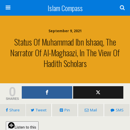
Islam Compass
September 9, 2021
Status Of Muhammad Ibn Ishaaq, The
Narrator Of Al-Maghaazi, In The View Of
Hadith Scholars
0
SHARES
Share
Tweet
Pin
Mail
SMS
Listen to this