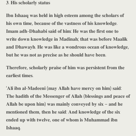
𝟑. 𝐇𝐢𝐬 𝐬𝐜𝐡𝐨𝐥𝐚𝐫𝐥𝐲 𝐬𝐭𝐚𝐭𝐮𝐬
𝐈𝐛𝐧 𝐈𝐬𝐡𝐚𝐚𝐪 𝐰𝐚𝐬 𝐡𝐞𝐥𝐝 𝐢𝐧 𝐡𝐢𝐠𝐡 𝐞𝐬𝐭𝐞𝐞𝐦 𝐚𝐦𝐨𝐧𝐠 𝐭𝐡𝐞 𝐬𝐜𝐡𝐨𝐥𝐚𝐫𝐬 𝐨𝐟
𝐡𝐢𝐬 𝐨𝐰𝐧 𝐭𝐢𝐦𝐞, 𝐛𝐞𝐜𝐚𝐮𝐬𝐞 𝐨𝐟 𝐭𝐡𝐞 𝐯𝐚𝐬𝐭𝐧𝐞𝐬𝐬 𝐨𝐟 𝐡𝐢𝐬 𝐤𝐧𝐨𝐰𝐥𝐞𝐝𝐠𝐞.
𝐈𝐦𝐚𝐦 𝐚𝐝𝐡-𝐃𝐡𝐚𝐡𝐚𝐛𝐢 𝐬𝐚𝐢𝐝 𝐨𝐟 𝐡𝐢𝐦: 𝐇𝐞 𝐰𝐚𝐬 𝐭𝐡𝐞 𝐟𝐢𝐫𝐬𝐭 𝐨𝐧𝐞 𝐭𝐨
𝐰𝐫𝐢𝐭𝐞 𝐝𝐨𝐰𝐧 𝐤𝐧𝐨𝐰𝐥𝐞𝐝𝐠𝐞 𝐢𝐧 𝐌𝐚𝐝𝐢𝐧𝐚𝐡; 𝐭𝐡𝐚𝐭 𝐰𝐚𝐬 𝐛𝐞𝐟𝐨𝐫𝐞 𝐌𝐚𝐚𝐥𝐢𝐤
𝐚𝐧𝐝 𝐃𝐡𝐚𝐰𝐚𝐲𝐡. 𝐇𝐞 𝐰𝐚𝐬 𝐥𝐢𝐤𝐞 𝐚 𝐰𝐨𝐧𝐝𝐫𝐨𝐮𝐬 𝐨𝐜𝐞𝐚𝐧 𝐨𝐟 𝐤𝐧𝐨𝐰𝐥𝐞𝐝𝐠𝐞,
𝐛𝐮𝐭 𝐡𝐞 𝐰𝐚𝐬 𝐧𝐨𝐭 𝐚𝐬 𝐩𝐫𝐞𝐜𝐢𝐬𝐞 𝐚𝐬 𝐡𝐞 𝐬𝐡𝐨𝐮𝐥𝐝 𝐡𝐚𝐯𝐞 𝐛𝐞𝐞𝐧.
𝐓𝐡𝐞𝐫𝐞𝐟𝐨𝐫𝐞, 𝐬𝐜𝐡𝐨𝐥𝐚𝐫𝐥𝐲 𝐩𝐫𝐚𝐢𝐬𝐞 𝐨𝐟 𝐡𝐢𝐦 𝐰𝐚𝐬 𝐩𝐞𝐫𝐬𝐢𝐬𝐭𝐞𝐧𝐭 𝐟𝐫𝐨𝐦 𝐭𝐡𝐞
𝐞𝐚𝐫𝐥𝐢𝐞𝐬𝐭 𝐭𝐢𝐦𝐞𝐬.
‘𝐀𝐥𝐢 𝐢𝐛𝐧 𝐚𝐥-𝐌𝐚𝐝𝐞𝐞𝐧𝐢 (𝐦𝐚𝐲 𝐀𝐥𝐥𝐚𝐡 𝐡𝐚𝐯𝐞 𝐦𝐞𝐫𝐜𝐲 𝐨𝐧 𝐡𝐢𝐦) 𝐬𝐚𝐢𝐝:
𝐓𝐡𝐞 𝐡𝐚𝐝𝐢𝐭𝐡 𝐨𝐟 𝐭𝐡𝐞 𝐌𝐞𝐬𝐬𝐞𝐧𝐠𝐞𝐫 𝐨𝐟 𝐀𝐥𝐥𝐚𝐡 (𝐛𝐥𝐞𝐬𝐬𝐢𝐧𝐠𝐬 𝐚𝐧𝐝 𝐩𝐞𝐚𝐜𝐞 𝐨𝐟
𝐀𝐥𝐥𝐚𝐡 𝐛𝐞 𝐮𝐩𝐨𝐧 𝐡𝐢𝐦) 𝐰𝐚𝐬 𝐦𝐚𝐢𝐧𝐥𝐲 𝐜𝐨𝐧𝐯𝐞𝐲𝐞𝐝 𝐛𝐲 𝐬𝐢𝐱 – 𝐚𝐧𝐝 𝐡𝐞
𝐦𝐞𝐧𝐭𝐢𝐨𝐧𝐞𝐝 𝐭𝐡𝐞𝐦, 𝐭𝐡𝐞𝐧 𝐡𝐞 𝐬𝐚𝐢𝐝: 𝐀𝐧𝐝 𝐤𝐧𝐨𝐰𝐥𝐞𝐝𝐠𝐞 𝐨𝐟 𝐭𝐡𝐞 𝐬𝐢𝐱
𝐞𝐧𝐝𝐞𝐝 𝐮𝐩 𝐰𝐢𝐭𝐡 𝐭𝐰𝐞𝐥𝐯𝐞, 𝐨𝐧𝐞 𝐨𝐟 𝐰𝐡𝐨𝐦 𝐢𝐬 𝐌𝐮𝐡𝐚𝐦𝐦𝐚𝐝 𝐢𝐛𝐧
𝐈𝐬𝐡𝐚𝐚𝐪.