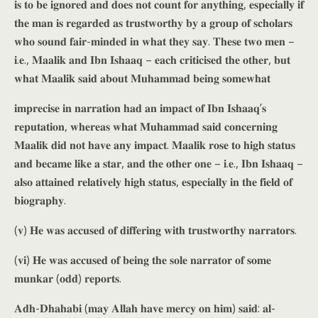
𝐢𝐬 𝐭𝐨 𝐛𝐞 𝐢𝐠𝐧𝐨𝐫𝐞𝐝 𝐚𝐧𝐝 𝐝𝐨𝐞𝐬 𝐧𝐨𝐭 𝐜𝐨𝐮𝐧𝐭 𝐟𝐨𝐫 𝐚𝐧𝐲𝐭𝐡𝐢𝐧𝐠, 𝐞𝐬𝐩𝐞𝐜𝐢𝐚𝐥𝐥𝐲 𝐢𝐟
𝐭𝐡𝐞 𝐦𝐚𝐧 𝐢𝐬 𝐫𝐞𝐠𝐚𝐫𝐝𝐞𝐝 𝐚𝐬 𝐭𝐫𝐮𝐬𝐭𝐰𝐨𝐫𝐭𝐡𝐲 𝐛𝐲 𝐚 𝐠𝐫𝐨𝐮𝐩 𝐨𝐟 𝐬𝐜𝐡𝐨𝐥𝐚𝐫𝐬
𝐰𝐡𝐨 𝐬𝐨𝐮𝐧𝐝 𝐟𝐚𝐢𝐫-𝐦𝐢𝐧𝐝𝐞𝐝 𝐢𝐧 𝐰𝐡𝐚𝐭 𝐭𝐡𝐞𝐲 𝐬𝐚𝐲. 𝐓𝐡𝐞𝐬𝐞 𝐭𝐰𝐨 𝐦𝐞𝐧 –
𝐢.𝐞., 𝐌𝐚𝐚𝐥𝐢𝐤 𝐚𝐧𝐝 𝐈𝐛𝐧 𝐈𝐬𝐡𝐚𝐚𝐪 – 𝐞𝐚𝐜𝐡 𝐜𝐫𝐢𝐭𝐢𝐜𝐢𝐬𝐞𝐝 𝐭𝐡𝐞 𝐨𝐭𝐡𝐞𝐫, 𝐛𝐮𝐭
𝐰𝐡𝐚𝐭 𝐌𝐚𝐚𝐥𝐢𝐤 𝐬𝐚𝐢𝐝 𝐚𝐛𝐨𝐮𝐭 𝐌𝐮𝐡𝐚𝐦𝐦𝐚𝐝 𝐛𝐞𝐢𝐧𝐠 𝐬𝐨𝐦𝐞𝐰𝐡𝐚𝐭
𝐢𝐦𝐩𝐫𝐞𝐜𝐢𝐬𝐞 𝐢𝐧 𝐧𝐚𝐫𝐫𝐚𝐭𝐢𝐨𝐧 𝐡𝐚𝐝 𝐚𝐧 𝐢𝐦𝐩𝐚𝐜𝐭 𝐨𝐟 𝐈𝐛𝐧 𝐈𝐬𝐡𝐚𝐚𝐪’𝐬
𝐫𝐞𝐩𝐮𝐭𝐚𝐭𝐢𝐨𝐧, 𝐰𝐡𝐞𝐫𝐞𝐚𝐬 𝐰𝐡𝐚𝐭 𝐌𝐮𝐡𝐚𝐦𝐦𝐚𝐝 𝐬𝐚𝐢𝐝 𝐜𝐨𝐧𝐜𝐞𝐫𝐧𝐢𝐧𝐠
𝐌𝐚𝐚𝐥𝐢𝐤 𝐝𝐢𝐝 𝐧𝐨𝐭 𝐡𝐚𝐯𝐞 𝐚𝐧𝐲 𝐢𝐦𝐩𝐚𝐜𝐭. 𝐌𝐚𝐚𝐥𝐢𝐤 𝐫𝐨𝐬𝐞 𝐭𝐨 𝐡𝐢𝐠𝐡 𝐬𝐭𝐚𝐭𝐮𝐬
𝐚𝐧𝐝 𝐛𝐞𝐜𝐚𝐦𝐞 𝐥𝐢𝐤𝐞 𝐚 𝐬𝐭𝐚𝐫, 𝐚𝐧𝐝 𝐭𝐡𝐞 𝐨𝐭𝐡𝐞𝐫 𝐨𝐧𝐞 – 𝐢.𝐞., 𝐈𝐛𝐧 𝐈𝐬𝐡𝐚𝐚𝐪 –
𝐚𝐥𝐬𝐨 𝐚𝐭𝐭𝐚𝐢𝐧𝐞𝐝 𝐫𝐞𝐥𝐚𝐭𝐢𝐯𝐞𝐥𝐲 𝐡𝐢𝐠𝐡 𝐬𝐭𝐚𝐭𝐮𝐬, 𝐞𝐬𝐩𝐞𝐜𝐢𝐚𝐥𝐥𝐲 𝐢𝐧 𝐭𝐡𝐞 𝐟𝐢𝐞𝐥𝐝 𝐨𝐟
𝐛𝐢𝐨𝐠𝐫𝐚𝐩𝐡𝐲.
(𝐯) 𝐇𝐞 𝐰𝐚𝐬 𝐚𝐜𝐜𝐮𝐬𝐞𝐝 𝐨𝐟 𝐝𝐢𝐟𝐟𝐞𝐫𝐢𝐧𝐠 𝐰𝐢𝐭𝐡 𝐭𝐫𝐮𝐬𝐭𝐰𝐨𝐫𝐭𝐡𝐲 𝐧𝐚𝐫𝐫𝐚𝐭𝐨𝐫𝐬.
(𝐯𝐢) 𝐇𝐞 𝐰𝐚𝐬 𝐚𝐜𝐜𝐮𝐬𝐞𝐝 𝐨𝐟 𝐛𝐞𝐢𝐧𝐠 𝐭𝐡𝐞 𝐬𝐨𝐥𝐞 𝐧𝐚𝐫𝐫𝐚𝐭𝐨𝐫 𝐨𝐟 𝐬𝐨𝐦𝐞
𝐦𝐮𝐧𝐤𝐚𝐫 (𝐨𝐝𝐝) 𝐫𝐞𝐩𝐨𝐫𝐭𝐬.
𝐀𝐝𝐡-𝐃𝐡𝐚𝐡𝐚𝐛𝐢 (𝐦𝐚𝐲 𝐀𝐥𝐥𝐚𝐡 𝐡𝐚𝐯𝐞 𝐦𝐞𝐫𝐜𝐲 𝐨𝐧 𝐡𝐢𝐦) 𝐬𝐚𝐢𝐝: 𝐚𝐥-