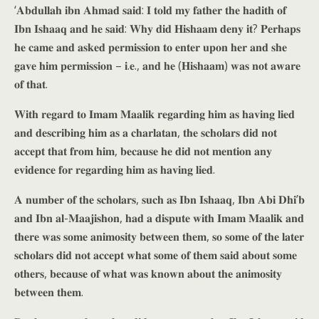
‘𝐀𝐛𝐝𝐮𝐥𝐥𝐚𝐡 𝐢𝐛𝐧 𝐀𝐡𝐦𝐚𝐝 𝐬𝐚𝐢𝐝: 𝐈 𝐭𝐨𝐥𝐝 𝐦𝐲 𝐟𝐚𝐭𝐡𝐞𝐫 𝐭𝐡𝐞 𝐡𝐚𝐝𝐢𝐭𝐡 𝐨𝐟
𝐈𝐛𝐧 𝐈𝐬𝐡𝐚𝐚𝐪 𝐚𝐧𝐝 𝐡𝐞 𝐬𝐚𝐢𝐝: 𝐖𝐡𝐲 𝐝𝐢𝐝 𝐇𝐢𝐬𝐡𝐚𝐚𝐦 𝐝𝐞𝐧𝐲 𝐢𝐭? 𝐏𝐞𝐫𝐡𝐚𝐩𝐬
𝐡𝐞 𝐜𝐚𝐦𝐞 𝐚𝐧𝐝 𝐚𝐬𝐤𝐞𝐝 𝐩𝐞𝐫𝐦𝐢𝐬𝐬𝐢𝐨𝐧 𝐭𝐨 𝐞𝐧𝐭𝐞𝐫 𝐮𝐩𝐨𝐧 𝐡𝐞𝐫 𝐚𝐧𝐝 𝐬𝐡𝐞
𝐠𝐚𝐯𝐞 𝐡𝐢𝐦 𝐩𝐞𝐫𝐦𝐢𝐬𝐬𝐢𝐨𝐧 – 𝐢.𝐞., 𝐚𝐧𝐝 𝐡𝐞 (𝐇𝐢𝐬𝐡𝐚𝐚𝐦) 𝐰𝐚𝐬 𝐧𝐨𝐭 𝐚𝐰𝐚𝐫𝐞
𝐨𝐟 𝐭𝐡𝐚𝐭.
𝐖𝐢𝐭𝐡 𝐫𝐞𝐠𝐚𝐫𝐝 𝐭𝐨 𝐈𝐦𝐚𝐦 𝐌𝐚𝐚𝐥𝐢𝐤 𝐫𝐞𝐠𝐚𝐫𝐝𝐢𝐧𝐠 𝐡𝐢𝐦 𝐚𝐬 𝐡𝐚𝐯𝐢𝐧𝐠 𝐥𝐢𝐞𝐝
𝐚𝐧𝐝 𝐝𝐞𝐬𝐜𝐫𝐢𝐛𝐢𝐧𝐠 𝐡𝐢𝐦 𝐚𝐬 𝐚 𝐜𝐡𝐚𝐫𝐥𝐚𝐭𝐚𝐧, 𝐭𝐡𝐞 𝐬𝐜𝐡𝐨𝐥𝐚𝐫𝐬 𝐝𝐢𝐝 𝐧𝐨𝐭
𝐚𝐜𝐜𝐞𝐩𝐭 𝐭𝐡𝐚𝐭 𝐟𝐫𝐨𝐦 𝐡𝐢𝐦, 𝐛𝐞𝐜𝐚𝐮𝐬𝐞 𝐡𝐞 𝐝𝐢𝐝 𝐧𝐨𝐭 𝐦𝐞𝐧𝐭𝐢𝐨𝐧 𝐚𝐧𝐲
𝐞𝐯𝐢𝐝𝐞𝐧𝐜𝐞 𝐟𝐨𝐫 𝐫𝐞𝐠𝐚𝐫𝐝𝐢𝐧𝐠 𝐡𝐢𝐦 𝐚𝐬 𝐡𝐚𝐯𝐢𝐧𝐠 𝐥𝐢𝐞𝐝.
𝐀 𝐧𝐮𝐦𝐛𝐞𝐫 𝐨𝐟 𝐭𝐡𝐞 𝐬𝐜𝐡𝐨𝐥𝐚𝐫𝐬, 𝐬𝐮𝐜𝐡 𝐚𝐬 𝐈𝐛𝐧 𝐈𝐬𝐡𝐚𝐚𝐪, 𝐈𝐛𝐧 𝐀𝐛𝐢 𝐃𝐡𝐢’𝐛
𝐚𝐧𝐝 𝐈𝐛𝐧 𝐚𝐥-𝐌𝐚𝐚𝐣𝐢𝐬𝐡𝐨𝐧, 𝐡𝐚𝐝 𝐚 𝐝𝐢𝐬𝐩𝐮𝐭𝐞 𝐰𝐢𝐭𝐡 𝐈𝐦𝐚𝐦 𝐌𝐚𝐚𝐥𝐢𝐤 𝐚𝐧𝐝
𝐭𝐡𝐞𝐫𝐞 𝐰𝐚𝐬 𝐬𝐨𝐦𝐞 𝐚𝐧𝐢𝐦𝐨𝐬𝐢𝐭𝐲 𝐛𝐞𝐭𝐰𝐞𝐞𝐧 𝐭𝐡𝐞𝐦, 𝐬𝐨 𝐬𝐨𝐦𝐞 𝐨𝐟 𝐭𝐡𝐞 𝐥𝐚𝐭𝐞𝐫
𝐬𝐜𝐡𝐨𝐥𝐚𝐫𝐬 𝐝𝐢𝐝 𝐧𝐨𝐭 𝐚𝐜𝐜𝐞𝐩𝐭 𝐰𝐡𝐚𝐭 𝐬𝐨𝐦𝐞 𝐨𝐟 𝐭𝐡𝐞𝐦 𝐬𝐚𝐢𝐝 𝐚𝐛𝐨𝐮𝐭 𝐬𝐨𝐦𝐞
𝐨𝐭𝐡𝐞𝐫𝐬, 𝐛𝐞𝐜𝐚𝐮𝐬𝐞 𝐨𝐟 𝐰𝐡𝐚𝐭 𝐰𝐚𝐬 𝐤𝐧𝐨𝐰𝐧 𝐚𝐛𝐨𝐮𝐭 𝐭𝐡𝐞 𝐚𝐧𝐢𝐦𝐨𝐬𝐢𝐭𝐲
𝐛𝐞𝐭𝐰𝐞𝐞𝐧 𝐭𝐡𝐞𝐦.