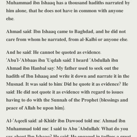
𝐌𝐮𝐡𝐚𝐦𝐦𝐚𝐝 𝐢𝐛𝐧 𝐈𝐬𝐡𝐚𝐚𝐪 𝐡𝐚𝐬 𝐚 𝐭𝐡𝐨𝐮𝐬𝐚𝐧𝐝 𝐡𝐚𝐝𝐢𝐭𝐡𝐬 𝐧𝐚𝐫𝐫𝐚𝐭𝐞𝐝 𝐛𝐲
𝐡𝐢𝐦 𝐚𝐥𝐨𝐧𝐞, 𝐭𝐡𝐚𝐭 𝐡𝐞 𝐝𝐨𝐞𝐬 𝐧𝐨𝐭 𝐡𝐚𝐯𝐞 𝐢𝐧 𝐜𝐨𝐦𝐦𝐨𝐧 𝐰𝐢𝐭𝐡 𝐚𝐧𝐲𝐨𝐧𝐞
𝐞𝐥𝐬𝐞.
𝐀𝐡𝐦𝐚𝐝 𝐬𝐚𝐢𝐝: 𝐈𝐛𝐧 𝐈𝐬𝐡𝐚𝐚𝐪 𝐜𝐚𝐦𝐞 𝐭𝐨 𝐁𝐚𝐠𝐡𝐝𝐚𝐝, 𝐚𝐧𝐝 𝐡𝐞 𝐝𝐢𝐝 𝐧𝐨𝐭
𝐜𝐚𝐫𝐞 𝐟𝐫𝐨𝐦 𝐰𝐡𝐨𝐦 𝐡𝐞 𝐧𝐚𝐫𝐫𝐚𝐭𝐞𝐝, 𝐟𝐫𝐨𝐦 𝐚𝐥-𝐊𝐚𝐥𝐛𝐢 𝐨𝐫 𝐚𝐧𝐲𝐨𝐧𝐞 𝐞𝐥𝐬𝐞.
𝐀𝐧𝐝 𝐡𝐞 𝐬𝐚𝐢𝐝: 𝐇𝐞 𝐜𝐚𝐧𝐧𝐨𝐭 𝐛𝐞 𝐪𝐮𝐨𝐭𝐞𝐝 𝐚𝐬 𝐞𝐯𝐢𝐝𝐞𝐧𝐜𝐞.
‘𝐀𝐛𝐮’𝐥-‘𝐀𝐛𝐛𝐚𝐚𝐬 𝐢𝐛𝐧 ‘𝐔𝐪𝐝𝐚𝐡 𝐬𝐚𝐢𝐝: 𝐈 𝐡𝐞𝐚𝐫𝐝 ‘𝐀𝐛𝐝𝐮𝐥𝐥𝐚𝐡 𝐢𝐛𝐧
𝐀𝐡𝐦𝐚𝐝 𝐢𝐛𝐧 𝐇𝐚𝐧𝐛𝐚𝐥 𝐬𝐚𝐲: 𝐌𝐲 𝐟𝐚𝐭𝐡𝐞𝐫 𝐮𝐬𝐞𝐝 𝐭𝐨 𝐬𝐞𝐞𝐤 𝐨𝐮𝐭 𝐭𝐡𝐞
𝐡𝐚𝐝𝐢𝐭𝐡 𝐨𝐟 𝐈𝐛𝐧 𝐈𝐬𝐡𝐚𝐚𝐪 𝐚𝐧𝐝 𝐰𝐫𝐢𝐭𝐞 𝐢𝐭 𝐝𝐨𝐰𝐧 𝐚𝐧𝐝 𝐧𝐚𝐫𝐫𝐚𝐭𝐞 𝐢𝐭 𝐢𝐧 𝐭𝐡𝐞
𝐌𝐮𝐬𝐧𝐚𝐝. 𝐈𝐭 𝐰𝐚𝐬 𝐬𝐚𝐢𝐝 𝐭𝐨 𝐡𝐢𝐦: 𝐃𝐢𝐝 𝐡𝐞 𝐪𝐮𝐨𝐭𝐞 𝐢𝐭 𝐚𝐬 𝐞𝐯𝐢𝐝𝐞𝐧𝐜𝐞? 𝐇𝐞
𝐬𝐚𝐢𝐝: 𝐇𝐞 𝐝𝐢𝐝 𝐧𝐨𝐭 𝐪𝐮𝐨𝐭𝐞 𝐢𝐭 𝐚𝐬 𝐞𝐯𝐢𝐝𝐞𝐧𝐜𝐞 𝐰𝐢𝐭𝐡 𝐫𝐞𝐠𝐚𝐫𝐝 𝐭𝐨 𝐢𝐬𝐬𝐮𝐞𝐬
𝐡𝐚𝐯𝐢𝐧𝐠 𝐭𝐨 𝐝𝐨 𝐰𝐢𝐭𝐡 𝐭𝐡𝐞 𝐒𝐮𝐧𝐧𝐚𝐡 𝐨𝐟 𝐭𝐡𝐞 𝐏𝐫𝐨𝐩𝐡𝐞𝐭 (𝐛𝐥𝐞𝐬𝐬𝐢𝐧𝐠𝐬 𝐚𝐧𝐝
𝐩𝐞𝐚𝐜𝐞 𝐨𝐟 𝐀𝐥𝐥𝐚𝐡 𝐛𝐞 𝐮𝐩𝐨𝐧 𝐡𝐢𝐦).
𝐀𝐥-‘𝐀𝐪𝐞𝐞𝐥𝐢 𝐬𝐚𝐢𝐝: 𝐚𝐥-𝐊𝐡𝐢𝐝𝐫 𝐢𝐛𝐧 𝐃𝐚𝐰𝐨𝐨𝐝 𝐭𝐨𝐥𝐝 𝐦𝐞: 𝐀𝐡𝐦𝐚𝐝 𝐢𝐛𝐧
𝐌𝐮𝐡𝐚𝐦𝐦𝐚𝐝 𝐭𝐨𝐥𝐝 𝐦𝐞: 𝐈 𝐬𝐚𝐢𝐝 𝐭𝐨 𝐀𝐛𝐮 ‘𝐀𝐛𝐝𝐮𝐥𝐥𝐚𝐡: 𝐖𝐡𝐚𝐭 𝐝𝐨 𝐲𝐨𝐮
𝐬𝐚𝐲 𝐚𝐛𝐨𝐮𝐭 𝐈𝐛𝐧 𝐈𝐬𝐡𝐚𝐚𝐪? 𝐇𝐞 𝐬𝐚𝐢𝐝: 𝐇𝐞 𝐞𝐧𝐠𝐚𝐠𝐞𝐝 𝐢𝐧 𝐭𝐚𝐝𝐥𝐞𝐞𝐬 𝐚 𝐠𝐫𝐞𝐚𝐭