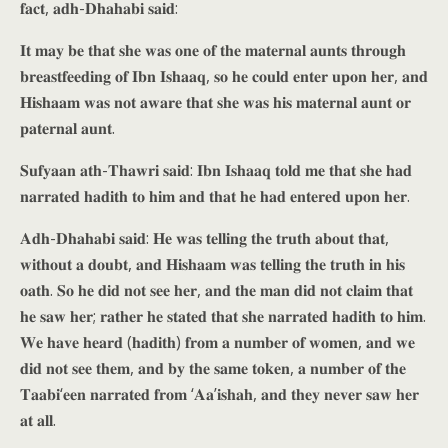
𝐟𝐚𝐜𝐭, 𝐚𝐝𝐡-𝐃𝐡𝐚𝐡𝐚𝐛𝐢 𝐬𝐚𝐢𝐝:
𝐈𝐭 𝐦𝐚𝐲 𝐛𝐞 𝐭𝐡𝐚𝐭 𝐬𝐡𝐞 𝐰𝐚𝐬 𝐨𝐧𝐞 𝐨𝐟 𝐭𝐡𝐞 𝐦𝐚𝐭𝐞𝐫𝐧𝐚𝐥 𝐚𝐮𝐧𝐭𝐬 𝐭𝐡𝐫𝐨𝐮𝐠𝐡
𝐛𝐫𝐞𝐚𝐬𝐭𝐟𝐞𝐞𝐝𝐢𝐧𝐠 𝐨𝐟 𝐈𝐛𝐧 𝐈𝐬𝐡𝐚𝐚𝐪, 𝐬𝐨 𝐡𝐞 𝐜𝐨𝐮𝐥𝐝 𝐞𝐧𝐭𝐞𝐫 𝐮𝐩𝐨𝐧 𝐡𝐞𝐫, 𝐚𝐧𝐝
𝐇𝐢𝐬𝐡𝐚𝐚𝐦 𝐰𝐚𝐬 𝐧𝐨𝐭 𝐚𝐰𝐚𝐫𝐞 𝐭𝐡𝐚𝐭 𝐬𝐡𝐞 𝐰𝐚𝐬 𝐡𝐢𝐬 𝐦𝐚𝐭𝐞𝐫𝐧𝐚𝐥 𝐚𝐮𝐧𝐭 𝐨𝐫
𝐩𝐚𝐭𝐞𝐫𝐧𝐚𝐥 𝐚𝐮𝐧𝐭.
𝐒𝐮𝐟𝐲𝐚𝐚𝐧 𝐚𝐭𝐡-𝐓𝐡𝐚𝐰𝐫𝐢 𝐬𝐚𝐢𝐝: 𝐈𝐛𝐧 𝐈𝐬𝐡𝐚𝐚𝐪 𝐭𝐨𝐥𝐝 𝐦𝐞 𝐭𝐡𝐚𝐭 𝐬𝐡𝐞 𝐡𝐚𝐝
𝐧𝐚𝐫𝐫𝐚𝐭𝐞𝐝 𝐡𝐚𝐝𝐢𝐭𝐡 𝐭𝐨 𝐡𝐢𝐦 𝐚𝐧𝐝 𝐭𝐡𝐚𝐭 𝐡𝐞 𝐡𝐚𝐝 𝐞𝐧𝐭𝐞𝐫𝐞𝐝 𝐮𝐩𝐨𝐧 𝐡𝐞𝐫.
𝐀𝐝𝐡-𝐃𝐡𝐚𝐡𝐚𝐛𝐢 𝐬𝐚𝐢𝐝: 𝐇𝐞 𝐰𝐚𝐬 𝐭𝐞𝐥𝐥𝐢𝐧𝐠 𝐭𝐡𝐞 𝐭𝐫𝐮𝐭𝐡 𝐚𝐛𝐨𝐮𝐭 𝐭𝐡𝐚𝐭,
𝐰𝐢𝐭𝐡𝐨𝐮𝐭 𝐚 𝐝𝐨𝐮𝐛𝐭, 𝐚𝐧𝐝 𝐇𝐢𝐬𝐡𝐚𝐚𝐦 𝐰𝐚𝐬 𝐭𝐞𝐥𝐥𝐢𝐧𝐠 𝐭𝐡𝐞 𝐭𝐫𝐮𝐭𝐡 𝐢𝐧 𝐡𝐢𝐬
𝐨𝐚𝐭𝐡. 𝐒𝐨 𝐡𝐞 𝐝𝐢𝐝 𝐧𝐨𝐭 𝐬𝐞𝐞 𝐡𝐞𝐫, 𝐚𝐧𝐝 𝐭𝐡𝐞 𝐦𝐚𝐧 𝐝𝐢𝐝 𝐧𝐨𝐭 𝐜𝐥𝐚𝐢𝐦 𝐭𝐡𝐚𝐭
𝐡𝐞 𝐬𝐚𝐰 𝐡𝐞𝐫; 𝐫𝐚𝐭𝐡𝐞𝐫 𝐡𝐞 𝐬𝐭𝐚𝐭𝐞𝐝 𝐭𝐡𝐚𝐭 𝐬𝐡𝐞 𝐧𝐚𝐫𝐫𝐚𝐭𝐞𝐝 𝐡𝐚𝐝𝐢𝐭𝐡 𝐭𝐨 𝐡𝐢𝐦.
𝐖𝐞 𝐡𝐚𝐯𝐞 𝐡𝐞𝐚𝐫𝐝 (𝐡𝐚𝐝𝐢𝐭𝐡) 𝐟𝐫𝐨𝐦 𝐚 𝐧𝐮𝐦𝐛𝐞𝐫 𝐨𝐟 𝐰𝐨𝐦𝐞𝐧, 𝐚𝐧𝐝 𝐰𝐞
𝐝𝐢𝐝 𝐧𝐨𝐭 𝐬𝐞𝐞 𝐭𝐡𝐞𝐦, 𝐚𝐧𝐝 𝐛𝐲 𝐭𝐡𝐞 𝐬𝐚𝐦𝐞 𝐭𝐨𝐤𝐞𝐧, 𝐚 𝐧𝐮𝐦𝐛𝐞𝐫 𝐨𝐟 𝐭𝐡𝐞
𝐓𝐚𝐚𝐛𝐢‘𝐞𝐞𝐧 𝐧𝐚𝐫𝐫𝐚𝐭𝐞𝐝 𝐟𝐫𝐨𝐦 ‘𝐀𝐚’𝐢𝐬𝐡𝐚𝐡, 𝐚𝐧𝐝 𝐭𝐡𝐞𝐲 𝐧𝐞𝐯𝐞𝐫 𝐬𝐚𝐰 𝐡𝐞𝐫
𝐚𝐭 𝐚𝐥𝐥.