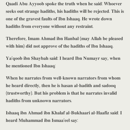
𝐐𝐚𝐚𝐝𝐢 𝐀𝐛𝐮 𝐀𝐲𝐲𝐨𝐨𝐛 𝐬𝐩𝐨𝐤𝐞 𝐭𝐡𝐞 𝐭𝐫𝐮𝐭𝐡 𝐰𝐡𝐞𝐧 𝐡𝐞 𝐬𝐚𝐢𝐝: 𝐖𝐡𝐨𝐞𝐯𝐞𝐫
𝐬𝐞𝐞𝐤𝐬 𝐨𝐮𝐭 𝐬𝐭𝐫𝐚𝐧𝐠𝐞 𝐡𝐚𝐝𝐢𝐭𝐡𝐬, 𝐡𝐢𝐬 𝐡𝐚𝐝𝐢𝐭𝐡𝐬 𝐰𝐢𝐥𝐥 𝐛𝐞 𝐫𝐞𝐣𝐞𝐜𝐭𝐞𝐝. 𝐓𝐡𝐢𝐬 𝐢𝐬
𝐨𝐧𝐞 𝐨𝐟 𝐭𝐡𝐞 𝐠𝐫𝐚𝐯𝐞𝐬𝐭 𝐟𝐚𝐮𝐥𝐭𝐬 𝐨𝐟 𝐈𝐛𝐧 𝐈𝐬𝐡𝐚𝐚𝐪. 𝐇𝐞 𝐰𝐫𝐨𝐭𝐞 𝐝𝐨𝐰𝐧
𝐡𝐚𝐝𝐢𝐭𝐡𝐬 𝐟𝐫𝐨𝐦 𝐞𝐯𝐞𝐫𝐲𝐨𝐧𝐞 𝐰𝐢𝐭𝐡𝐨𝐮𝐭 𝐚𝐧𝐲 𝐫𝐞𝐬𝐭𝐫𝐚𝐢𝐧𝐭.
𝐓𝐡𝐞𝐫𝐞𝐟𝐨𝐫𝐞, 𝐈𝐦𝐚𝐦 𝐀𝐡𝐦𝐚𝐝 𝐢𝐛𝐧 𝐇𝐚𝐧𝐛𝐚𝐥 (𝐦𝐚𝐲 𝐀𝐥𝐥𝐚𝐡 𝐛𝐞 𝐩𝐥𝐞𝐚𝐬𝐞𝐝
𝐰𝐢𝐭𝐡 𝐡𝐢𝐦) 𝐝𝐢𝐝 𝐧𝐨𝐭 𝐚𝐩𝐩𝐫𝐨𝐯𝐞 𝐨𝐟 𝐭𝐡𝐞 𝐡𝐚𝐝𝐢𝐭𝐡𝐬 𝐨𝐟 𝐈𝐛𝐧 𝐈𝐬𝐡𝐚𝐚𝐪.
𝐘𝐚‘𝐪𝐨𝐨𝐛 𝐢𝐛𝐧 𝐒𝐡𝐚𝐲𝐛𝐚𝐡 𝐬𝐚𝐢𝐝: 𝐈 𝐡𝐞𝐚𝐫𝐝 𝐈𝐛𝐧 𝐍𝐮𝐦𝐚𝐲𝐫 𝐬𝐚𝐲, 𝐰𝐡𝐞𝐧
𝐡𝐞 𝐦𝐞𝐧𝐭𝐢𝐨𝐧𝐞𝐝 𝐈𝐛𝐧 𝐈𝐬𝐡𝐚𝐚𝐪:
𝐖𝐡𝐞𝐧 𝐡𝐞 𝐧𝐚𝐫𝐫𝐚𝐭𝐞𝐬 𝐟𝐫𝐨𝐦 𝐰𝐞𝐥𝐥-𝐤𝐧𝐨𝐰𝐧 𝐧𝐚𝐫𝐫𝐚𝐭𝐨𝐫𝐬 𝐟𝐫𝐨𝐦 𝐰𝐡𝐨𝐦
𝐡𝐞 𝐡𝐞𝐚𝐫𝐝 𝐝𝐢𝐫𝐞𝐜𝐭𝐥𝐲, 𝐭𝐡𝐞𝐧 𝐡𝐞 𝐢𝐬 𝐡𝐚𝐬𝐚𝐧 𝐚𝐥-𝐡𝐚𝐝𝐢𝐭𝐡 𝐚𝐧𝐝 𝐬𝐚𝐝𝐨𝐨𝐪
(𝐭𝐫𝐮𝐬𝐭𝐰𝐨𝐫𝐭𝐡𝐲). 𝐁𝐮𝐭 𝐡𝐢𝐬 𝐩𝐫𝐨𝐛𝐥𝐞𝐦 𝐢𝐬 𝐭𝐡𝐚𝐭 𝐡𝐞 𝐧𝐚𝐫𝐫𝐚𝐭𝐞𝐬 𝐢𝐧𝐯𝐚𝐥𝐢𝐝
𝐡𝐚𝐝𝐢𝐭𝐡𝐬 𝐟𝐫𝐨𝐦 𝐮𝐧𝐤𝐧𝐨𝐰𝐧 𝐧𝐚𝐫𝐫𝐚𝐭𝐨𝐫𝐬.
𝐈𝐬𝐡𝐚𝐚𝐪 𝐢𝐛𝐧 𝐀𝐡𝐦𝐚𝐝 𝐢𝐛𝐧 𝐊𝐡𝐚𝐥𝐚𝐟 𝐚𝐥-𝐁𝐮𝐤𝐡𝐚𝐚𝐫𝐢 𝐚𝐥-𝐇𝐚𝐚𝐟𝐢𝐳 𝐬𝐚𝐢𝐝: 𝐈
𝐡𝐞𝐚𝐫𝐝 𝐌𝐮𝐡𝐚𝐦𝐦𝐚𝐝 𝐢𝐛𝐧 𝐈𝐬𝐦𝐚𝐚‘𝐞𝐞𝐥 𝐬𝐚𝐲: