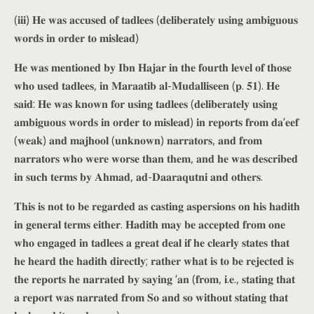
(𝐢𝐢𝐢) 𝐇𝐞 𝐰𝐚𝐬 𝐚𝐜𝐜𝐮𝐬𝐞𝐝 𝐨𝐟 𝐭𝐚𝐝𝐥𝐞𝐞𝐬 (𝐝𝐞𝐥𝐢𝐛𝐞𝐫𝐚𝐭𝐞𝐥𝐲 𝐮𝐬𝐢𝐧𝐠 𝐚𝐦𝐛𝐢𝐠𝐮𝐨𝐮𝐬
𝐰𝐨𝐫𝐝𝐬 𝐢𝐧 𝐨𝐫𝐝𝐞𝐫 𝐭𝐨 𝐦𝐢𝐬𝐥𝐞𝐚𝐝)
𝐇𝐞 𝐰𝐚𝐬 𝐦𝐞𝐧𝐭𝐢𝐨𝐧𝐞𝐝 𝐛𝐲 𝐈𝐛𝐧 𝐇𝐚𝐣𝐚𝐫 𝐢𝐧 𝐭𝐡𝐞 𝐟𝐨𝐮𝐫𝐭𝐡 𝐥𝐞𝐯𝐞𝐥 𝐨𝐟 𝐭𝐡𝐨𝐬𝐞
𝐰𝐡𝐨 𝐮𝐬𝐞𝐝 𝐭𝐚𝐝𝐥𝐞𝐞𝐬, 𝐢𝐧 𝐌𝐚𝐫𝐚𝐚𝐭𝐢𝐛 𝐚𝐥-𝐌𝐮𝐝𝐚𝐥𝐥𝐢𝐬𝐞𝐞𝐧 (𝐩. 𝟓𝟏). 𝐇𝐞
𝐬𝐚𝐢𝐝: 𝐇𝐞 𝐰𝐚𝐬 𝐤𝐧𝐨𝐰𝐧 𝐟𝐨𝐫 𝐮𝐬𝐢𝐧𝐠 𝐭𝐚𝐝𝐥𝐞𝐞𝐬 (𝐝𝐞𝐥𝐢𝐛𝐞𝐫𝐚𝐭𝐞𝐥𝐲 𝐮𝐬𝐢𝐧𝐠
𝐚𝐦𝐛𝐢𝐠𝐮𝐨𝐮𝐬 𝐰𝐨𝐫𝐝𝐬 𝐢𝐧 𝐨𝐫𝐝𝐞𝐫 𝐭𝐨 𝐦𝐢𝐬𝐥𝐞𝐚𝐝) 𝐢𝐧 𝐫𝐞𝐩𝐨𝐫𝐭𝐬 𝐟𝐫𝐨𝐦 𝐝𝐚‘𝐞𝐞𝐟
(𝐰𝐞𝐚𝐤) 𝐚𝐧𝐝 𝐦𝐚𝐣𝐡𝐨𝐨𝐥 (𝐮𝐧𝐤𝐧𝐨𝐰𝐧) 𝐧𝐚𝐫𝐫𝐚𝐭𝐨𝐫𝐬, 𝐚𝐧𝐝 𝐟𝐫𝐨𝐦
𝐧𝐚𝐫𝐫𝐚𝐭𝐨𝐫𝐬 𝐰𝐡𝐨 𝐰𝐞𝐫𝐞 𝐰𝐨𝐫𝐬𝐞 𝐭𝐡𝐚𝐧 𝐭𝐡𝐞𝐦, 𝐚𝐧𝐝 𝐡𝐞 𝐰𝐚𝐬 𝐝𝐞𝐬𝐜𝐫𝐢𝐛𝐞𝐝
𝐢𝐧 𝐬𝐮𝐜𝐡 𝐭𝐞𝐫𝐦𝐬 𝐛𝐲 𝐀𝐡𝐦𝐚𝐝, 𝐚𝐝-𝐃𝐚𝐚𝐫𝐚𝐪𝐮𝐭𝐧𝐢 𝐚𝐧𝐝 𝐨𝐭𝐡𝐞𝐫𝐬.
𝐓𝐡𝐢𝐬 𝐢𝐬 𝐧𝐨𝐭 𝐭𝐨 𝐛𝐞 𝐫𝐞𝐠𝐚𝐫𝐝𝐞𝐝 𝐚𝐬 𝐜𝐚𝐬𝐭𝐢𝐧𝐠 𝐚𝐬𝐩𝐞𝐫𝐬𝐢𝐨𝐧𝐬 𝐨𝐧 𝐡𝐢𝐬 𝐡𝐚𝐝𝐢𝐭𝐡
𝐢𝐧 𝐠𝐞𝐧𝐞𝐫𝐚𝐥 𝐭𝐞𝐫𝐦𝐬 𝐞𝐢𝐭𝐡𝐞𝐫. 𝐇𝐚𝐝𝐢𝐭𝐡 𝐦𝐚𝐲 𝐛𝐞 𝐚𝐜𝐜𝐞𝐩𝐭𝐞𝐝 𝐟𝐫𝐨𝐦 𝐨𝐧𝐞
𝐰𝐡𝐨 𝐞𝐧𝐠𝐚𝐠𝐞𝐝 𝐢𝐧 𝐭𝐚𝐝𝐥𝐞𝐞𝐬 𝐚 𝐠𝐫𝐞𝐚𝐭 𝐝𝐞𝐚𝐥 𝐢𝐟 𝐡𝐞 𝐜𝐥𝐞𝐚𝐫𝐥𝐲 𝐬𝐭𝐚𝐭𝐞𝐬 𝐭𝐡𝐚𝐭
𝐡𝐞 𝐡𝐞𝐚𝐫𝐝 𝐭𝐡𝐞 𝐡𝐚𝐝𝐢𝐭𝐡 𝐝𝐢𝐫𝐞𝐜𝐭𝐥𝐲; 𝐫𝐚𝐭𝐡𝐞𝐫 𝐰𝐡𝐚𝐭 𝐢𝐬 𝐭𝐨 𝐛𝐞 𝐫𝐞𝐣𝐞𝐜𝐭𝐞𝐝 𝐢𝐬
𝐭𝐡𝐞 𝐫𝐞𝐩𝐨𝐫𝐭𝐬 𝐡𝐞 𝐧𝐚𝐫𝐫𝐚𝐭𝐞𝐝 𝐛𝐲 𝐬𝐚𝐲𝐢𝐧𝐠 ‘𝐚𝐧 (𝐟𝐫𝐨𝐦, 𝐢.𝐞., 𝐬𝐭𝐚𝐭𝐢𝐧𝐠 𝐭𝐡𝐚𝐭
𝐚 𝐫𝐞𝐩𝐨𝐫𝐭 𝐰𝐚𝐬 𝐧𝐚𝐫𝐫𝐚𝐭𝐞𝐝 𝐟𝐫𝐨𝐦 𝐒𝐨 𝐚𝐧𝐝 𝐬𝐨 𝐰𝐢𝐭𝐡𝐨𝐮𝐭 𝐬𝐭𝐚𝐭𝐢𝐧𝐠 𝐭𝐡𝐚𝐭