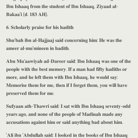
𝐈𝐛𝐧 𝐈𝐬𝐡𝐚𝐚𝐪 𝐟𝐫𝐨𝐦 𝐭𝐡𝐞 𝐬𝐭𝐮𝐝𝐞𝐧𝐭 𝐨𝐟 𝐈𝐛𝐧 𝐈𝐬𝐡𝐚𝐚𝐪, 𝐙𝐢𝐲𝐚𝐚𝐝 𝐚𝐥-
𝐁𝐚𝐤𝐚𝐚’𝐢 (𝐝. 𝟏𝟖𝟑 𝐀𝐇).
𝟔. 𝐒𝐜𝐡𝐨𝐥𝐚𝐫𝐥𝐲 𝐩𝐫𝐚𝐢𝐬𝐞 𝐟𝐨𝐫 𝐡𝐢𝐬 𝐡𝐚𝐝𝐢𝐭𝐡
𝐒𝐡𝐮‘𝐛𝐚𝐡 𝐢𝐛𝐧 𝐚𝐥-𝐇𝐚𝐣𝐣𝐚𝐚𝐣 𝐬𝐚𝐢𝐝 𝐜𝐨𝐧𝐜𝐞𝐫𝐧𝐢𝐧𝐠 𝐡𝐢𝐦: 𝐇𝐞 𝐰𝐚𝐬 𝐭𝐡𝐞
𝐚𝐦𝐞𝐞𝐫 𝐚𝐥-𝐦𝐮’𝐦𝐢𝐧𝐞𝐞𝐧 𝐢𝐧 𝐡𝐚𝐝𝐢𝐭𝐡.
𝐀𝐛𝐮 𝐌𝐮‘𝐚𝐚𝐰𝐢𝐲𝐚𝐡 𝐚𝐝-𝐃𝐚𝐫𝐞𝐞𝐫 𝐬𝐚𝐢𝐝: 𝐈𝐛𝐧 𝐈𝐬𝐡𝐚𝐚𝐪 𝐰𝐚𝐬 𝐨𝐧𝐞 𝐨𝐟 𝐭𝐡𝐞
𝐩𝐞𝐨𝐩𝐥𝐞 𝐰𝐢𝐭𝐡 𝐭𝐡𝐞 𝐛𝐞𝐬𝐭 𝐦𝐞𝐦𝐨𝐫𝐲. 𝐈𝐟 𝐚 𝐦𝐚𝐧 𝐡𝐚𝐝 𝐟𝐢𝐟𝐭𝐲 𝐡𝐚𝐝𝐢𝐭𝐡𝐬 𝐨𝐫
𝐦𝐨𝐫𝐞, 𝐚𝐧𝐝 𝐡𝐞 𝐥𝐞𝐟𝐭 𝐭𝐡𝐞𝐦 𝐰𝐢𝐭𝐡 𝐈𝐛𝐧 𝐈𝐬𝐡𝐚𝐚𝐪, 𝐡𝐞 𝐰𝐨𝐮𝐥𝐝 𝐬𝐚𝐲:
𝐌𝐞𝐦𝐨𝐫𝐢𝐬𝐞 𝐭𝐡𝐞𝐦 𝐟𝐨𝐫 𝐦𝐞, 𝐭𝐡𝐞𝐧 𝐢𝐟 𝐈 𝐟𝐨𝐫𝐠𝐞𝐭 𝐭𝐡𝐞𝐦, 𝐲𝐨𝐮 𝐰𝐢𝐥𝐥 𝐡𝐚𝐯𝐞
𝐩𝐫𝐞𝐬𝐞𝐫𝐯𝐞𝐝 𝐭𝐡𝐞𝐦 𝐟𝐨𝐫 𝐦𝐞.
𝐒𝐮𝐟𝐲𝐚𝐚𝐧 𝐚𝐭𝐡-𝐓𝐡𝐚𝐰𝐫𝐢 𝐬𝐚𝐢𝐝: 𝐈 𝐬𝐚𝐭 𝐰𝐢𝐭𝐡 𝐈𝐛𝐧 𝐈𝐬𝐡𝐚𝐚𝐪 𝐬𝐞𝐯𝐞𝐧𝐭𝐲-𝐨𝐝𝐝
𝐲𝐞𝐚𝐫𝐬 𝐚𝐠𝐨, 𝐚𝐧𝐝 𝐧𝐨𝐧𝐞 𝐨𝐟 𝐭𝐡𝐞 𝐩𝐞𝐨𝐩𝐥𝐞 𝐨𝐟 𝐌𝐚𝐝𝐢𝐧𝐚𝐡 𝐦𝐚𝐝𝐞 𝐚𝐧𝐲
𝐚𝐜𝐜𝐮𝐬𝐚𝐭𝐢𝐨𝐧𝐬 𝐚𝐠𝐚𝐢𝐧𝐬𝐭 𝐡𝐢𝐦 𝐨𝐫 𝐬𝐚𝐢𝐝 𝐚𝐧𝐲𝐭𝐡𝐢𝐧𝐠 𝐛𝐚𝐝 𝐚𝐛𝐨𝐮𝐭 𝐡𝐢𝐦.
‘𝐀𝐥𝐢 𝐢𝐛𝐧 ‘𝐀𝐛𝐝𝐮𝐥𝐥𝐚𝐡 𝐬𝐚𝐢𝐝: 𝐈 𝐥𝐨𝐨𝐤𝐞𝐝 𝐢𝐧 𝐭𝐡𝐞 𝐛𝐨𝐨𝐤𝐬 𝐨𝐟 𝐈𝐛𝐧 𝐈𝐬𝐡𝐚𝐚𝐪