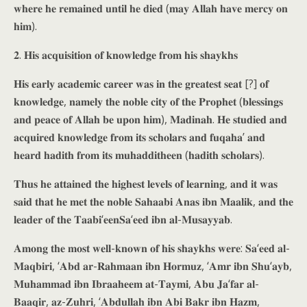
𝐰𝐡𝐞𝐫𝐞 𝐡𝐞 𝐫𝐞𝐦𝐚𝐢𝐧𝐞𝐝 𝐮𝐧𝐭𝐢𝐥 𝐡𝐞 𝐝𝐢𝐞𝐝 (𝐦𝐚𝐲 𝐀𝐥𝐥𝐚𝐡 𝐡𝐚𝐯𝐞 𝐦𝐞𝐫𝐜𝐲 𝐨𝐧
𝐡𝐢𝐦).
𝟐. 𝐇𝐢𝐬 𝐚𝐜𝐪𝐮𝐢𝐬𝐢𝐭𝐢𝐨𝐧 𝐨𝐟 𝐤𝐧𝐨𝐰𝐥𝐞𝐝𝐠𝐞 𝐟𝐫𝐨𝐦 𝐡𝐢𝐬 𝐬𝐡𝐚𝐲𝐤𝐡𝐬
𝐇𝐢𝐬 𝐞𝐚𝐫𝐥𝐲 𝐚𝐜𝐚𝐝𝐞𝐦𝐢𝐜 𝐜𝐚𝐫𝐞𝐞𝐫 𝐰𝐚𝐬 𝐢𝐧 𝐭𝐡𝐞 𝐠𝐫𝐞𝐚𝐭𝐞𝐬𝐭 𝐬𝐞𝐚𝐭 [?] 𝐨𝐟
𝐤𝐧𝐨𝐰𝐥𝐞𝐝𝐠𝐞, 𝐧𝐚𝐦𝐞𝐥𝐲 𝐭𝐡𝐞 𝐧𝐨𝐛𝐥𝐞 𝐜𝐢𝐭𝐲 𝐨𝐟 𝐭𝐡𝐞 𝐏𝐫𝐨𝐩𝐡𝐞𝐭 (𝐛𝐥𝐞𝐬𝐬𝐢𝐧𝐠𝐬
𝐚𝐧𝐝 𝐩𝐞𝐚𝐜𝐞 𝐨𝐟 𝐀𝐥𝐥𝐚𝐡 𝐛𝐞 𝐮𝐩𝐨𝐧 𝐡𝐢𝐦), 𝐌𝐚𝐝𝐢𝐧𝐚𝐡. 𝐇𝐞 𝐬𝐭𝐮𝐝𝐢𝐞𝐝 𝐚𝐧𝐝
𝐚𝐜𝐪𝐮𝐢𝐫𝐞𝐝 𝐤𝐧𝐨𝐰𝐥𝐞𝐝𝐠𝐞 𝐟𝐫𝐨𝐦 𝐢𝐭𝐬 𝐬𝐜𝐡𝐨𝐥𝐚𝐫𝐬 𝐚𝐧𝐝 𝐟𝐮𝐪𝐚𝐡𝐚’ 𝐚𝐧𝐝
𝐡𝐞𝐚𝐫𝐝 𝐡𝐚𝐝𝐢𝐭𝐡 𝐟𝐫𝐨𝐦 𝐢𝐭𝐬 𝐦𝐮𝐡𝐚𝐝𝐝𝐢𝐭𝐡𝐞𝐞𝐧 (𝐡𝐚𝐝𝐢𝐭𝐡 𝐬𝐜𝐡𝐨𝐥𝐚𝐫𝐬).
𝐓𝐡𝐮𝐬 𝐡𝐞 𝐚𝐭𝐭𝐚𝐢𝐧𝐞𝐝 𝐭𝐡𝐞 𝐡𝐢𝐠𝐡𝐞𝐬𝐭 𝐥𝐞𝐯𝐞𝐥𝐬 𝐨𝐟 𝐥𝐞𝐚𝐫𝐧𝐢𝐧𝐠, 𝐚𝐧𝐝 𝐢𝐭 𝐰𝐚𝐬
𝐬𝐚𝐢𝐝 𝐭𝐡𝐚𝐭 𝐡𝐞 𝐦𝐞𝐭 𝐭𝐡𝐞 𝐧𝐨𝐛𝐥𝐞 𝐒𝐚𝐡𝐚𝐚𝐛𝐢 𝐀𝐧𝐚𝐬 𝐢𝐛𝐧 𝐌𝐚𝐚𝐥𝐢𝐤, 𝐚𝐧𝐝 𝐭𝐡𝐞
𝐥𝐞𝐚𝐝𝐞𝐫 𝐨𝐟 𝐭𝐡𝐞 𝐓𝐚𝐚𝐛𝐢‘𝐞𝐞𝐧𝐒𝐚‘𝐞𝐞𝐝 𝐢𝐛𝐧 𝐚𝐥-𝐌𝐮𝐬𝐚𝐲𝐲𝐚𝐛.
𝐀𝐦𝐨𝐧𝐠 𝐭𝐡𝐞 𝐦𝐨𝐬𝐭 𝐰𝐞𝐥𝐥-𝐤𝐧𝐨𝐰𝐧 𝐨𝐟 𝐡𝐢𝐬 𝐬𝐡𝐚𝐲𝐤𝐡𝐬 𝐰𝐞𝐫𝐞: 𝐒𝐚‘𝐞𝐞𝐝 𝐚𝐥-
𝐌𝐚𝐪𝐛𝐢𝐫𝐢, ‘𝐀𝐛𝐝 𝐚𝐫-𝐑𝐚𝐡𝐦𝐚𝐚𝐧 𝐢𝐛𝐧 𝐇𝐨𝐫𝐦𝐮𝐳, ‘𝐀𝐦𝐫 𝐢𝐛𝐧 𝐒𝐡𝐮‘𝐚𝐲𝐛,
𝐌𝐮𝐡𝐚𝐦𝐦𝐚𝐝 𝐢𝐛𝐧 𝐈𝐛𝐫𝐚𝐚𝐡𝐞𝐞𝐦 𝐚𝐭-𝐓𝐚𝐲𝐦𝐢, 𝐀𝐛𝐮 𝐉𝐚‘𝐟𝐚𝐫 𝐚𝐥-
𝐁𝐚𝐚𝐪𝐢𝐫, 𝐚𝐳-𝐙𝐮𝐡𝐫𝐢, ‘𝐀𝐛𝐝𝐮𝐥𝐥𝐚𝐡 𝐢𝐛𝐧 𝐀𝐛𝐢 𝐁𝐚𝐤𝐫 𝐢𝐛𝐧 𝐇𝐚𝐳𝐦,