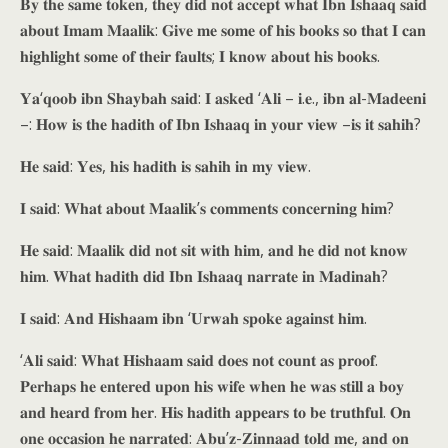
𝐁𝐲 𝐭𝐡𝐞 𝐬𝐚𝐦𝐞 𝐭𝐨𝐤𝐞𝐧, 𝐭𝐡𝐞𝐲 𝐝𝐢𝐝 𝐧𝐨𝐭 𝐚𝐜𝐜𝐞𝐩𝐭 𝐰𝐡𝐚𝐭 𝐈𝐛𝐧 𝐈𝐬𝐡𝐚𝐚𝐪 𝐬𝐚𝐢𝐝
𝐚𝐛𝐨𝐮𝐭 𝐈𝐦𝐚𝐦 𝐌𝐚𝐚𝐥𝐢𝐤: 𝐆𝐢𝐯𝐞 𝐦𝐞 𝐬𝐨𝐦𝐞 𝐨𝐟 𝐡𝐢𝐬 𝐛𝐨𝐨𝐤𝐬 𝐬𝐨 𝐭𝐡𝐚𝐭 𝐈 𝐜𝐚𝐧
𝐡𝐢𝐠𝐡𝐥𝐢𝐠𝐡𝐭 𝐬𝐨𝐦𝐞 𝐨𝐟 𝐭𝐡𝐞𝐢𝐫 𝐟𝐚𝐮𝐥𝐭𝐬; 𝐈 𝐤𝐧𝐨𝐰 𝐚𝐛𝐨𝐮𝐭 𝐡𝐢𝐬 𝐛𝐨𝐨𝐤𝐬.
𝐘𝐚‘𝐪𝐨𝐨𝐛 𝐢𝐛𝐧 𝐒𝐡𝐚𝐲𝐛𝐚𝐡 𝐬𝐚𝐢𝐝: 𝐈 𝐚𝐬𝐤𝐞𝐝 ‘𝐀𝐥𝐢 – 𝐢.𝐞., 𝐢𝐛𝐧 𝐚𝐥-𝐌𝐚𝐝𝐞𝐞𝐧𝐢
–: 𝐇𝐨𝐰 𝐢𝐬 𝐭𝐡𝐞 𝐡𝐚𝐝𝐢𝐭𝐡 𝐨𝐟 𝐈𝐛𝐧 𝐈𝐬𝐡𝐚𝐚𝐪 𝐢𝐧 𝐲𝐨𝐮𝐫 𝐯𝐢𝐞𝐰 –𝐢𝐬 𝐢𝐭 𝐬𝐚𝐡𝐢𝐡?
𝐇𝐞 𝐬𝐚𝐢𝐝: 𝐘𝐞𝐬, 𝐡𝐢𝐬 𝐡𝐚𝐝𝐢𝐭𝐡 𝐢𝐬 𝐬𝐚𝐡𝐢𝐡 𝐢𝐧 𝐦𝐲 𝐯𝐢𝐞𝐰.
𝐈 𝐬𝐚𝐢𝐝: 𝐖𝐡𝐚𝐭 𝐚𝐛𝐨𝐮𝐭 𝐌𝐚𝐚𝐥𝐢𝐤’𝐬 𝐜𝐨𝐦𝐦𝐞𝐧𝐭𝐬 𝐜𝐨𝐧𝐜𝐞𝐫𝐧𝐢𝐧𝐠 𝐡𝐢𝐦?
𝐇𝐞 𝐬𝐚𝐢𝐝: 𝐌𝐚𝐚𝐥𝐢𝐤 𝐝𝐢𝐝 𝐧𝐨𝐭 𝐬𝐢𝐭 𝐰𝐢𝐭𝐡 𝐡𝐢𝐦, 𝐚𝐧𝐝 𝐡𝐞 𝐝𝐢𝐝 𝐧𝐨𝐭 𝐤𝐧𝐨𝐰
𝐡𝐢𝐦. 𝐖𝐡𝐚𝐭 𝐡𝐚𝐝𝐢𝐭𝐡 𝐝𝐢𝐝 𝐈𝐛𝐧 𝐈𝐬𝐡𝐚𝐚𝐪 𝐧𝐚𝐫𝐫𝐚𝐭𝐞 𝐢𝐧 𝐌𝐚𝐝𝐢𝐧𝐚𝐡?
𝐈 𝐬𝐚𝐢𝐝: 𝐀𝐧𝐝 𝐇𝐢𝐬𝐡𝐚𝐚𝐦 𝐢𝐛𝐧 ‘𝐔𝐫𝐰𝐚𝐡 𝐬𝐩𝐨𝐤𝐞 𝐚𝐠𝐚𝐢𝐧𝐬𝐭 𝐡𝐢𝐦.
‘𝐀𝐥𝐢 𝐬𝐚𝐢𝐝: 𝐖𝐡𝐚𝐭 𝐇𝐢𝐬𝐡𝐚𝐚𝐦 𝐬𝐚𝐢𝐝 𝐝𝐨𝐞𝐬 𝐧𝐨𝐭 𝐜𝐨𝐮𝐧𝐭 𝐚𝐬 𝐩𝐫𝐨𝐨𝐟.
𝐏𝐞𝐫𝐡𝐚𝐩𝐬 𝐡𝐞 𝐞𝐧𝐭𝐞𝐫𝐞𝐝 𝐮𝐩𝐨𝐧 𝐡𝐢𝐬 𝐰𝐢𝐟𝐞 𝐰𝐡𝐞𝐧 𝐡𝐞 𝐰𝐚𝐬 𝐬𝐭𝐢𝐥𝐥 𝐚 𝐛𝐨𝐲
𝐚𝐧𝐝 𝐡𝐞𝐚𝐫𝐝 𝐟𝐫𝐨𝐦 𝐡𝐞𝐫. 𝐇𝐢𝐬 𝐡𝐚𝐝𝐢𝐭𝐡 𝐚𝐩𝐩𝐞𝐚𝐫𝐬 𝐭𝐨 𝐛𝐞 𝐭𝐫𝐮𝐭𝐡𝐟𝐮𝐥. 𝐎𝐧
𝐨𝐧𝐞 𝐨𝐜𝐜𝐚𝐬𝐢𝐨𝐧 𝐡𝐞 𝐧𝐚𝐫𝐫𝐚𝐭𝐞𝐝: 𝐀𝐛𝐮’𝐳-𝐙𝐢𝐧𝐧𝐚𝐚𝐝 𝐭𝐨𝐥𝐝 𝐦𝐞, 𝐚𝐧𝐝 𝐨𝐧