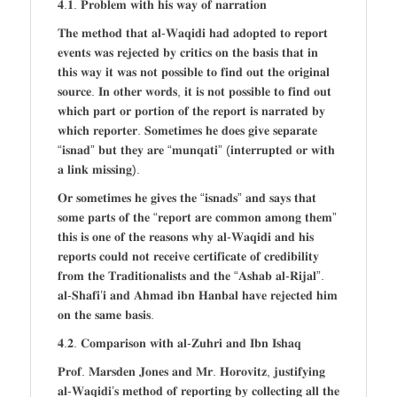
𝟒.𝟏. 𝐏𝐫𝐨𝐛𝐥𝐞𝐦 𝐰𝐢𝐭𝐡 𝐡𝐢𝐬 𝐰𝐚𝐲 𝐨𝐟 𝐧𝐚𝐫𝐫𝐚𝐭𝐢𝐨𝐧
𝐓𝐡𝐞 𝐦𝐞𝐭𝐡𝐨𝐝 𝐭𝐡𝐚𝐭 𝐚𝐥-𝐖𝐚𝐪𝐢𝐝𝐢 𝐡𝐚𝐝 𝐚𝐝𝐨𝐩𝐭𝐞𝐝 𝐭𝐨 𝐫𝐞𝐩𝐨𝐫𝐭
𝐞𝐯𝐞𝐧𝐭𝐬 𝐰𝐚𝐬 𝐫𝐞𝐣𝐞𝐜𝐭𝐞𝐝 𝐛𝐲 𝐜𝐫𝐢𝐭𝐢𝐜𝐬 𝐨𝐧 𝐭𝐡𝐞 𝐛𝐚𝐬𝐢𝐬 𝐭𝐡𝐚𝐭 𝐢𝐧
𝐭𝐡𝐢𝐬 𝐰𝐚𝐲 𝐢𝐭 𝐰𝐚𝐬 𝐧𝐨𝐭 𝐩𝐨𝐬𝐬𝐢𝐛𝐥𝐞 𝐭𝐨 𝐟𝐢𝐧𝐝 𝐨𝐮𝐭 𝐭𝐡𝐞 𝐨𝐫𝐢𝐠𝐢𝐧𝐚𝐥
𝐬𝐨𝐮𝐫𝐜𝐞. 𝐈𝐧 𝐨𝐭𝐡𝐞𝐫 𝐰𝐨𝐫𝐝𝐬, 𝐢𝐭 𝐢𝐬 𝐧𝐨𝐭 𝐩𝐨𝐬𝐬𝐢𝐛𝐥𝐞 𝐭𝐨 𝐟𝐢𝐧𝐝 𝐨𝐮𝐭
𝐰𝐡𝐢𝐜𝐡 𝐩𝐚𝐫𝐭 𝐨𝐫 𝐩𝐨𝐫𝐭𝐢𝐨𝐧 𝐨𝐟 𝐭𝐡𝐞 𝐫𝐞𝐩𝐨𝐫𝐭 𝐢𝐬 𝐧𝐚𝐫𝐫𝐚𝐭𝐞𝐝 𝐛𝐲
𝐰𝐡𝐢𝐜𝐡 𝐫𝐞𝐩𝐨𝐫𝐭𝐞𝐫. 𝐒𝐨𝐦𝐞𝐭𝐢𝐦𝐞𝐬 𝐡𝐞 𝐝𝐨𝐞𝐬 𝐠𝐢𝐯𝐞 𝐬𝐞𝐩𝐚𝐫𝐚𝐭𝐞
“𝐢𝐬𝐧𝐚𝐝” 𝐛𝐮𝐭 𝐭𝐡𝐞𝐲 𝐚𝐫𝐞 “𝐦𝐮𝐧𝐪𝐚𝐭𝐢” (𝐢𝐧𝐭𝐞𝐫𝐫𝐮𝐩𝐭𝐞𝐝 𝐨𝐫 𝐰𝐢𝐭𝐡
𝐚 𝐥𝐢𝐧𝐤 𝐦𝐢𝐬𝐬𝐢𝐧𝐠).
𝐎𝐫 𝐬𝐨𝐦𝐞𝐭𝐢𝐦𝐞𝐬 𝐡𝐞 𝐠𝐢𝐯𝐞𝐬 𝐭𝐡𝐞 “𝐢𝐬𝐧𝐚𝐝𝐬” 𝐚𝐧𝐝 𝐬𝐚𝐲𝐬 𝐭𝐡𝐚𝐭
𝐬𝐨𝐦𝐞 𝐩𝐚𝐫𝐭𝐬 𝐨𝐟 𝐭𝐡𝐞 “𝐫𝐞𝐩𝐨𝐫𝐭 𝐚𝐫𝐞 𝐜𝐨𝐦𝐦𝐨𝐧 𝐚𝐦𝐨𝐧𝐠 𝐭𝐡𝐞𝐦”
𝐭𝐡𝐢𝐬 𝐢𝐬 𝐨𝐧𝐞 𝐨𝐟 𝐭𝐡𝐞 𝐫𝐞𝐚𝐬𝐨𝐧𝐬 𝐰𝐡𝐲 𝐚𝐥-𝐖𝐚𝐪𝐢𝐝𝐢 𝐚𝐧𝐝 𝐡𝐢𝐬
𝐫𝐞𝐩𝐨𝐫𝐭𝐬 𝐜𝐨𝐮𝐥𝐝 𝐧𝐨𝐭 𝐫𝐞𝐜𝐞𝐢𝐯𝐞 𝐜𝐞𝐫𝐭𝐢𝐟𝐢𝐜𝐚𝐭𝐞 𝐨𝐟 𝐜𝐫𝐞𝐝𝐢𝐛𝐢𝐥𝐢𝐭𝐲
𝐟𝐫𝐨𝐦 𝐭𝐡𝐞 𝐓𝐫𝐚𝐝𝐢𝐭𝐢𝐨𝐧𝐚𝐥𝐢𝐬𝐭𝐬 𝐚𝐧𝐝 𝐭𝐡𝐞 “𝐀𝐬𝐡𝐚𝐛 𝐚𝐥-𝐑𝐢𝐣𝐚𝐥”.
𝐚𝐥-𝐒𝐡𝐚𝐟𝐢’𝐢 𝐚𝐧𝐝 𝐀𝐡𝐦𝐚𝐝 𝐢𝐛𝐧 𝐇𝐚𝐧𝐛𝐚𝐥 𝐡𝐚𝐯𝐞 𝐫𝐞𝐣𝐞𝐜𝐭𝐞𝐝 𝐡𝐢𝐦
𝐨𝐧 𝐭𝐡𝐞 𝐬𝐚𝐦𝐞 𝐛𝐚𝐬𝐢𝐬.
𝟒.𝟐. 𝐂𝐨𝐦𝐩𝐚𝐫𝐢𝐬𝐨𝐧 𝐰𝐢𝐭𝐡 𝐚𝐥-𝐙𝐮𝐡𝐫𝐢 𝐚𝐧𝐝 𝐈𝐛𝐧 𝐈𝐬𝐡𝐚𝐪
𝐏𝐫𝐨𝐟. 𝐌𝐚𝐫𝐬𝐝𝐞𝐧 𝐉𝐨𝐧𝐞𝐬 𝐚𝐧𝐝 𝐌𝐫. 𝐇𝐨𝐫𝐨𝐯𝐢𝐭𝐳, 𝐣𝐮𝐬𝐭𝐢𝐟𝐲𝐢𝐧𝐠
𝐚𝐥-𝐖𝐚𝐪𝐢𝐝𝐢’𝐬 𝐦𝐞𝐭𝐡𝐨𝐝 𝐨𝐟 𝐫𝐞𝐩𝐨𝐫𝐭𝐢𝐧𝐠 𝐛𝐲 𝐜𝐨𝐥𝐥𝐞𝐜𝐭𝐢𝐧𝐠 𝐚𝐥𝐥 𝐭𝐡𝐞