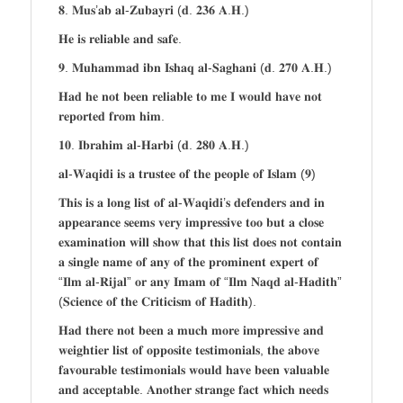
𝟖. 𝐌𝐮𝐬’𝐚𝐛 𝐚𝐥-𝐙𝐮𝐛𝐚𝐲𝐫𝐢 (𝐝. 𝟐𝟑𝟔 𝐀.𝐇.)
𝐇𝐞 𝐢𝐬 𝐫𝐞𝐥𝐢𝐚𝐛𝐥𝐞 𝐚𝐧𝐝 𝐬𝐚𝐟𝐞.
𝟗. 𝐌𝐮𝐡𝐚𝐦𝐦𝐚𝐝 𝐢𝐛𝐧 𝐈𝐬𝐡𝐚𝐪 𝐚𝐥-𝐒𝐚𝐠𝐡𝐚𝐧𝐢 (𝐝. 𝟐𝟕𝟎 𝐀.𝐇.)
𝐇𝐚𝐝 𝐡𝐞 𝐧𝐨𝐭 𝐛𝐞𝐞𝐧 𝐫𝐞𝐥𝐢𝐚𝐛𝐥𝐞 𝐭𝐨 𝐦𝐞 𝐈 𝐰𝐨𝐮𝐥𝐝 𝐡𝐚𝐯𝐞 𝐧𝐨𝐭
𝐫𝐞𝐩𝐨𝐫𝐭𝐞𝐝 𝐟𝐫𝐨𝐦 𝐡𝐢𝐦.
𝟏𝟎. 𝐈𝐛𝐫𝐚𝐡𝐢𝐦 𝐚𝐥-𝐇𝐚𝐫𝐛𝐢 (𝐝. 𝟐𝟖𝟎 𝐀.𝐇.)
𝐚𝐥-𝐖𝐚𝐪𝐢𝐝𝐢 𝐢𝐬 𝐚 𝐭𝐫𝐮𝐬𝐭𝐞𝐞 𝐨𝐟 𝐭𝐡𝐞 𝐩𝐞𝐨𝐩𝐥𝐞 𝐨𝐟 𝐈𝐬𝐥𝐚𝐦 (𝟗)
𝐓𝐡𝐢𝐬 𝐢𝐬 𝐚 𝐥𝐨𝐧𝐠 𝐥𝐢𝐬𝐭 𝐨𝐟 𝐚𝐥-𝐖𝐚𝐪𝐢𝐝𝐢’𝐬 𝐝𝐞𝐟𝐞𝐧𝐝𝐞𝐫𝐬 𝐚𝐧𝐝 𝐢𝐧
𝐚𝐩𝐩𝐞𝐚𝐫𝐚𝐧𝐜𝐞 𝐬𝐞𝐞𝐦𝐬 𝐯𝐞𝐫𝐲 𝐢𝐦𝐩𝐫𝐞𝐬𝐬𝐢𝐯𝐞 𝐭𝐨𝐨 𝐛𝐮𝐭 𝐚 𝐜𝐥𝐨𝐬𝐞
𝐞𝐱𝐚𝐦𝐢𝐧𝐚𝐭𝐢𝐨𝐧 𝐰𝐢𝐥𝐥 𝐬𝐡𝐨𝐰 𝐭𝐡𝐚𝐭 𝐭𝐡𝐢𝐬 𝐥𝐢𝐬𝐭 𝐝𝐨𝐞𝐬 𝐧𝐨𝐭 𝐜𝐨𝐧𝐭𝐚𝐢𝐧
𝐚 𝐬𝐢𝐧𝐠𝐥𝐞 𝐧𝐚𝐦𝐞 𝐨𝐟 𝐚𝐧𝐲 𝐨𝐟 𝐭𝐡𝐞 𝐩𝐫𝐨𝐦𝐢𝐧𝐞𝐧𝐭 𝐞𝐱𝐩𝐞𝐫𝐭 𝐨𝐟
“𝐈𝐥𝐦 𝐚𝐥-𝐑𝐢𝐣𝐚𝐥” 𝐨𝐫 𝐚𝐧𝐲 𝐈𝐦𝐚𝐦 𝐨𝐟 “𝐈𝐥𝐦 𝐍𝐚𝐪𝐝 𝐚𝐥-𝐇𝐚𝐝𝐢𝐭𝐡”
(𝐒𝐜𝐢𝐞𝐧𝐜𝐞 𝐨𝐟 𝐭𝐡𝐞 𝐂𝐫𝐢𝐭𝐢𝐜𝐢𝐬𝐦 𝐨𝐟 𝐇𝐚𝐝𝐢𝐭𝐡).
𝐇𝐚𝐝 𝐭𝐡𝐞𝐫𝐞 𝐧𝐨𝐭 𝐛𝐞𝐞𝐧 𝐚 𝐦𝐮𝐜𝐡 𝐦𝐨𝐫𝐞 𝐢𝐦𝐩𝐫𝐞𝐬𝐬𝐢𝐯𝐞 𝐚𝐧𝐝
𝐰𝐞𝐢𝐠𝐡𝐭𝐢𝐞𝐫 𝐥𝐢𝐬𝐭 𝐨𝐟 𝐨𝐩𝐩𝐨𝐬𝐢𝐭𝐞 𝐭𝐞𝐬𝐭𝐢𝐦𝐨𝐧𝐢𝐚𝐥𝐬, 𝐭𝐡𝐞 𝐚𝐛𝐨𝐯𝐞
𝐟𝐚𝐯𝐨𝐮𝐫𝐚𝐛𝐥𝐞 𝐭𝐞𝐬𝐭𝐢𝐦𝐨𝐧𝐢𝐚𝐥𝐬 𝐰𝐨𝐮𝐥𝐝 𝐡𝐚𝐯𝐞 𝐛𝐞𝐞𝐧 𝐯𝐚𝐥𝐮𝐚𝐛𝐥𝐞
𝐚𝐧𝐝 𝐚𝐜𝐜𝐞𝐩𝐭𝐚𝐛𝐥𝐞. 𝐀𝐧𝐨𝐭𝐡𝐞𝐫 𝐬𝐭𝐫𝐚𝐧𝐠𝐞 𝐟𝐚𝐜𝐭 𝐰𝐡𝐢𝐜𝐡 𝐧𝐞𝐞𝐝𝐬