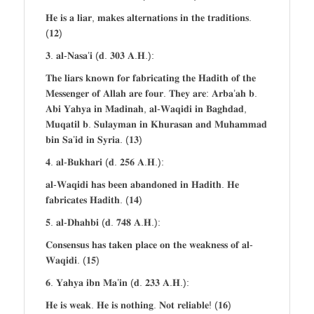
𝐇𝐞 𝐢𝐬 𝐚 𝐥𝐢𝐚𝐫, 𝐦𝐚𝐤𝐞𝐬 𝐚𝐥𝐭𝐞𝐫𝐧𝐚𝐭𝐢𝐨𝐧𝐬 𝐢𝐧 𝐭𝐡𝐞 𝐭𝐫𝐚𝐝𝐢𝐭𝐢𝐨𝐧𝐬.
(𝟏𝟐)
𝟑. 𝐚𝐥-𝐍𝐚𝐬𝐚’𝐢 (𝐝. 𝟑𝟎𝟑 𝐀.𝐇.):
𝐓𝐡𝐞 𝐥𝐢𝐚𝐫𝐬 𝐤𝐧𝐨𝐰𝐧 𝐟𝐨𝐫 𝐟𝐚𝐛𝐫𝐢𝐜𝐚𝐭𝐢𝐧𝐠 𝐭𝐡𝐞 𝐇𝐚𝐝𝐢𝐭𝐡 𝐨𝐟 𝐭𝐡𝐞
𝐌𝐞𝐬𝐬𝐞𝐧𝐠𝐞𝐫 𝐨𝐟 𝐀𝐥𝐥𝐚𝐡 𝐚𝐫𝐞 𝐟𝐨𝐮𝐫. 𝐓𝐡𝐞𝐲 𝐚𝐫𝐞: 𝐀𝐫𝐛𝐚’𝐚𝐡 𝐛.
𝐀𝐛𝐢 𝐘𝐚𝐡𝐲𝐚 𝐢𝐧 𝐌𝐚𝐝𝐢𝐧𝐚𝐡, 𝐚𝐥-𝐖𝐚𝐪𝐢𝐝𝐢 𝐢𝐧 𝐁𝐚𝐠𝐡𝐝𝐚𝐝,
𝐌𝐮𝐪𝐚𝐭𝐢𝐥 𝐛. 𝐒𝐮𝐥𝐚𝐲𝐦𝐚𝐧 𝐢𝐧 𝐊𝐡𝐮𝐫𝐚𝐬𝐚𝐧 𝐚𝐧𝐝 𝐌𝐮𝐡𝐚𝐦𝐦𝐚𝐝
𝐛𝐢𝐧 𝐒𝐚’𝐢𝐝 𝐢𝐧 𝐒𝐲𝐫𝐢𝐚. (𝟏𝟑)
𝟒. 𝐚𝐥-𝐁𝐮𝐤𝐡𝐚𝐫𝐢 (𝐝. 𝟐𝟓𝟔 𝐀.𝐇.):
𝐚𝐥-𝐖𝐚𝐪𝐢𝐝𝐢 𝐡𝐚𝐬 𝐛𝐞𝐞𝐧 𝐚𝐛𝐚𝐧𝐝𝐨𝐧𝐞𝐝 𝐢𝐧 𝐇𝐚𝐝𝐢𝐭𝐡. 𝐇𝐞
𝐟𝐚𝐛𝐫𝐢𝐜𝐚𝐭𝐞𝐬 𝐇𝐚𝐝𝐢𝐭𝐡. (𝟏𝟒)
𝟓. 𝐚𝐥-𝐃𝐡𝐚𝐡𝐛𝐢 (𝐝. 𝟕𝟒𝟖 𝐀.𝐇.):
𝐂𝐨𝐧𝐬𝐞𝐧𝐬𝐮𝐬 𝐡𝐚𝐬 𝐭𝐚𝐤𝐞𝐧 𝐩𝐥𝐚𝐜𝐞 𝐨𝐧 𝐭𝐡𝐞 𝐰𝐞𝐚𝐤𝐧𝐞𝐬𝐬 𝐨𝐟 𝐚𝐥-
𝐖𝐚𝐪𝐢𝐝𝐢. (𝟏𝟓)
𝟔. 𝐘𝐚𝐡𝐲𝐚 𝐢𝐛𝐧 𝐌𝐚’𝐢𝐧 (𝐝. 𝟐𝟑𝟑 𝐀.𝐇.):
𝐇𝐞 𝐢𝐬 𝐰𝐞𝐚𝐤. 𝐇𝐞 𝐢𝐬 𝐧𝐨𝐭𝐡𝐢𝐧𝐠. 𝐍𝐨𝐭 𝐫𝐞𝐥𝐢𝐚𝐛𝐥𝐞! (𝟏𝟔)