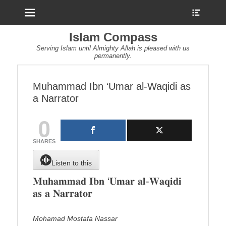
Menu
Show
Heade
Sideb
Islam Compass
Conte
Serving Islam until Almighty Allah is pleased with us
permanently.
Muhammad Ibn ‘Umar al-Waqidi as
a Narrator
0
SHARES
Listen to this
𝐌𝐮𝐡𝐚𝐦𝐦𝐚𝐝 𝐈𝐛𝐧 ‘𝐔𝐦𝐚𝐫 𝐚𝐥-𝐖𝐚𝐪𝐢𝐝𝐢
𝐚𝐬 𝐚 𝐍𝐚𝐫𝐫𝐚𝐭𝐨𝐫
Mohamad Mostafa Nassar