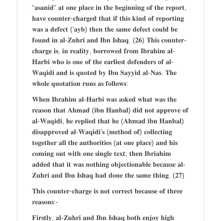
“𝐚𝐬𝐚𝐧𝐢𝐝” 𝐚𝐭 𝐨𝐧𝐞 𝐩𝐥𝐚𝐜𝐞 𝐢𝐧 𝐭𝐡𝐞 𝐛𝐞𝐠𝐢𝐧𝐧𝐢𝐧𝐠 𝐨𝐟 𝐭𝐡𝐞 𝐫𝐞𝐩𝐨𝐫𝐭,
𝐡𝐚𝐯𝐞 𝐜𝐨𝐮𝐧𝐭𝐞𝐫-𝐜𝐡𝐚𝐫𝐠𝐞𝐝 𝐭𝐡𝐚𝐭 𝐢𝐟 𝐭𝐡𝐢𝐬 𝐤𝐢𝐧𝐝 𝐨𝐟 𝐫𝐞𝐩𝐨𝐫𝐭𝐢𝐧𝐠
𝐰𝐚𝐬 𝐚 𝐝𝐞𝐟𝐞𝐜𝐭 (‘𝐚𝐲𝐛) 𝐭𝐡𝐞𝐧 𝐭𝐡𝐞 𝐬𝐚𝐦𝐞 𝐝𝐞𝐟𝐞𝐜𝐭 𝐜𝐨𝐮𝐥𝐝 𝐛𝐞
𝐟𝐨𝐮𝐧𝐝 𝐢𝐧 𝐚𝐥-𝐙𝐮𝐡𝐫𝐢 𝐚𝐧𝐝 𝐈𝐛𝐧 𝐈𝐬𝐡𝐚𝐪. (𝟐𝟔) 𝐓𝐡𝐢𝐬 𝐜𝐨𝐮𝐧𝐭𝐞𝐫-
𝐜𝐡𝐚𝐫𝐠𝐞 𝐢𝐬, 𝐢𝐧 𝐫𝐞𝐚𝐥𝐢𝐭𝐲, 𝐛𝐨𝐫𝐫𝐨𝐰𝐞𝐝 𝐟𝐫𝐨𝐦 𝐈𝐛𝐫𝐚𝐡𝐢𝐦 𝐚𝐥-
𝐇𝐚𝐫𝐛𝐢 𝐰𝐡𝐨 𝐢𝐬 𝐨𝐧𝐞 𝐨𝐟 𝐭𝐡𝐞 𝐞𝐚𝐫𝐥𝐢𝐞𝐬𝐭 𝐝𝐞𝐟𝐞𝐧𝐝𝐞𝐫𝐬 𝐨𝐟 𝐚𝐥-
𝐖𝐚𝐪𝐢𝐝𝐢 𝐚𝐧𝐝 𝐢𝐬 𝐪𝐮𝐨𝐭𝐞𝐝 𝐛𝐲 𝐈𝐛𝐧 𝐒𝐚𝐲𝐲𝐢𝐝 𝐚𝐥-𝐍𝐚𝐬. 𝐓𝐡𝐞
𝐰𝐡𝐨𝐥𝐞 𝐪𝐮𝐨𝐭𝐚𝐭𝐢𝐨𝐧 𝐫𝐮𝐧𝐬 𝐚𝐬 𝐟𝐨𝐥𝐥𝐨𝐰𝐬:
𝐖𝐡𝐞𝐧 𝐈𝐛𝐫𝐚𝐡𝐢𝐦 𝐚𝐥-𝐇𝐚𝐫𝐛𝐢 𝐰𝐚𝐬 𝐚𝐬𝐤𝐞𝐝 𝐰𝐡𝐚𝐭 𝐰𝐚𝐬 𝐭𝐡𝐞
𝐫𝐞𝐚𝐬𝐨𝐧 𝐭𝐡𝐚𝐭 𝐀𝐡𝐦𝐚𝐝 (𝐢𝐛𝐧 𝐇𝐚𝐧𝐛𝐚𝐥) 𝐝𝐢𝐝 𝐧𝐨𝐭 𝐚𝐩𝐩𝐫𝐨𝐯𝐞 𝐨𝐟
𝐚𝐥-𝐖𝐚𝐪𝐢𝐝𝐢, 𝐡𝐞 𝐫𝐞𝐩𝐥𝐢𝐞𝐝 𝐭𝐡𝐚𝐭 𝐡𝐞 (𝐀𝐡𝐦𝐚𝐝 𝐢𝐛𝐧 𝐇𝐚𝐧𝐛𝐚𝐥)
𝐝𝐢𝐬𝐚𝐩𝐩𝐫𝐨𝐯𝐞𝐝 𝐚𝐥-𝐖𝐚𝐪𝐢𝐝𝐢’𝐬 (𝐦𝐞𝐭𝐡𝐨𝐝 𝐨𝐟) 𝐜𝐨𝐥𝐥𝐞𝐜𝐭𝐢𝐧𝐠
𝐭𝐨𝐠𝐞𝐭𝐡𝐞𝐫 𝐚𝐥𝐥 𝐭𝐡𝐞 𝐚𝐮𝐭𝐡𝐨𝐫𝐢𝐭𝐢𝐞𝐬 (𝐚𝐭 𝐨𝐧𝐞 𝐩𝐥𝐚𝐜𝐞) 𝐚𝐧𝐝 𝐡𝐢𝐬
𝐜𝐨𝐦𝐢𝐧𝐠 𝐨𝐮𝐭 𝐰𝐢𝐭𝐡 𝐨𝐧𝐞 𝐬𝐢𝐧𝐠𝐥𝐞 𝐭𝐞𝐱𝐭; 𝐭𝐡𝐞𝐧 𝐈𝐛𝐫𝐢𝐚𝐡𝐢𝐦
𝐚𝐝𝐝𝐞𝐝 𝐭𝐡𝐚𝐭 𝐢𝐭 𝐰𝐚𝐬 𝐧𝐨𝐭𝐡𝐢𝐧𝐠 𝐨𝐛𝐣𝐞𝐜𝐭𝐢𝐨𝐧𝐚𝐛𝐥𝐞 𝐛𝐞𝐜𝐚𝐮𝐬𝐞 𝐚𝐥-
𝐙𝐮𝐡𝐫𝐢 𝐚𝐧𝐝 𝐈𝐛𝐧 𝐈𝐬𝐡𝐚𝐪 𝐡𝐚𝐝 𝐝𝐨𝐧𝐞 𝐭𝐡𝐞 𝐬𝐚𝐦𝐞 𝐭𝐡𝐢𝐧𝐠. (𝟐𝟕)
𝐓𝐡𝐢𝐬 𝐜𝐨𝐮𝐧𝐭𝐞𝐫-𝐜𝐡𝐚𝐫𝐠𝐞 𝐢𝐬 𝐧𝐨𝐭 𝐜𝐨𝐫𝐫𝐞𝐜𝐭 𝐛𝐞𝐜𝐚𝐮𝐬𝐞 𝐨𝐟 𝐭𝐡𝐫𝐞𝐞
𝐫𝐞𝐚𝐬𝐨𝐧𝐬:-
𝐅𝐢𝐫𝐬𝐭𝐥𝐲, 𝐚𝐥-𝐙𝐮𝐡𝐫𝐢 𝐚𝐧𝐝 𝐈𝐛𝐧 𝐈𝐬𝐡𝐚𝐪 𝐛𝐨𝐭𝐡 𝐞𝐧𝐣𝐨𝐲 𝐡𝐢𝐠𝐡