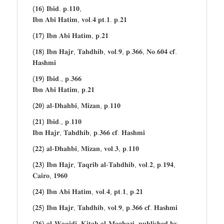
(𝟏𝟔) 𝐈𝐛𝐢𝐝. 𝐩.𝟏𝟏𝟎,
𝐈𝐛𝐧 𝐀𝐛𝐢 𝐇𝐚𝐭𝐢𝐦, 𝐯𝐨𝐥.𝟒 𝐩𝐭.𝟏. 𝐩.𝟐𝟏
(𝟏𝟕) 𝐈𝐛𝐧 𝐀𝐛𝐢 𝐇𝐚𝐭𝐢𝐦, 𝐩.𝟐𝟏
(𝟏𝟖) 𝐈𝐛𝐧 𝐇𝐚𝐣𝐫, 𝐓𝐚𝐡𝐝𝐡𝐢𝐛, 𝐯𝐨𝐥.𝟗, 𝐩.𝟑𝟔𝟔, 𝐍𝐨.𝟔𝟎𝟒 𝐜𝐟.
𝐇𝐚𝐬𝐡𝐦𝐢
(𝟏𝟗) 𝐈𝐛𝐢𝐝., 𝐩.𝟑𝟔𝟔
𝐈𝐛𝐧 𝐀𝐛𝐢 𝐇𝐚𝐭𝐢𝐦, 𝐩.𝟐𝟏
(𝟐𝟎) 𝐚𝐥-𝐃𝐡𝐚𝐡𝐛𝐢, 𝐌𝐢𝐳𝐚𝐧, 𝐩.𝟏𝟏𝟎
(𝟐𝟏) 𝐈𝐛𝐢𝐝., 𝐩.𝟏𝟏𝟎
𝐈𝐛𝐧 𝐇𝐚𝐣𝐫, 𝐓𝐚𝐡𝐝𝐡𝐢𝐛, 𝐩.𝟑𝟔𝟔 𝐜𝐟. 𝐇𝐚𝐬𝐡𝐦𝐢
(𝟐𝟐) 𝐚𝐥-𝐃𝐡𝐚𝐡𝐛𝐢, 𝐌𝐢𝐳𝐚𝐧, 𝐯𝐨𝐥.𝟑, 𝐩.𝟏𝟏𝟎
(𝟐𝟑) 𝐈𝐛𝐧 𝐇𝐚𝐣𝐫, 𝐓𝐚𝐪𝐫𝐢𝐛 𝐚𝐥-𝐓𝐚𝐡𝐝𝐡𝐢𝐛, 𝐯𝐨𝐥.𝟐, 𝐩.𝟏𝟗𝟒,
𝐂𝐚𝐢𝐫𝐨, 𝟏𝟗𝟔𝟎
(𝟐𝟒) 𝐈𝐛𝐧 𝐀𝐛𝐢 𝐇𝐚𝐭𝐢𝐦, 𝐯𝐨𝐥.𝟒, 𝐩𝐭.𝟏, 𝐩.𝟐𝟏
(𝟐𝟓) 𝐈𝐛𝐧 𝐇𝐚𝐣𝐫, 𝐓𝐚𝐡𝐝𝐡𝐢𝐛, 𝐯𝐨𝐥.𝟗, 𝐩.𝟑𝟔𝟔 𝐜𝐟. 𝐇𝐚𝐬𝐡𝐦𝐢
(𝟐𝟔) 𝐚𝐥-𝐖𝐚𝐪𝐢𝐝𝐢, 𝐊𝐢𝐭𝐚𝐛 𝐚𝐥-𝐌𝐚𝐠𝐡𝐚𝐳𝐢, 𝐩𝐮𝐛𝐥𝐢𝐬𝐡𝐞𝐝 𝐛𝐲