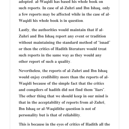
𝐚𝐝𝐨𝐩𝐭𝐞𝐝. 𝐚𝐥-𝐖𝐚𝐪𝐢𝐝𝐢 𝐡𝐚𝐬 𝐛𝐚𝐬𝐞𝐝 𝐡𝐢𝐬 𝐰𝐡𝐨𝐥𝐞 𝐛𝐨𝐨𝐤 𝐨𝐧
𝐬𝐮𝐜𝐡 𝐫𝐞𝐩𝐨𝐫𝐭𝐬. 𝐈𝐧 𝐜𝐚𝐬𝐞 𝐨𝐟 𝐚𝐥-𝐙𝐮𝐡𝐫𝐢 𝐚𝐧𝐝 𝐈𝐛𝐧 𝐈𝐬𝐡𝐚𝐪, 𝐨𝐧𝐥𝐲
𝐚 𝐟𝐞𝐰 𝐫𝐞𝐩𝐨𝐫𝐭𝐬 𝐦𝐚𝐲 𝐛𝐞 𝐚𝐟𝐟𝐞𝐜𝐭𝐞𝐝 𝐰𝐡𝐢𝐥𝐞 𝐢𝐧 𝐭𝐡𝐞 𝐜𝐚𝐬𝐞 𝐨𝐟 𝐚𝐥-
𝐖𝐚𝐪𝐢𝐝𝐢 𝐡𝐢𝐬 𝐰𝐡𝐨𝐥𝐞 𝐛𝐨𝐨𝐤 𝐢𝐬 𝐢𝐧 𝐪𝐮𝐞𝐬𝐭𝐢𝐨𝐧.
𝐋𝐚𝐬𝐭𝐥𝐲, 𝐭𝐡𝐞 𝐚𝐮𝐭𝐡𝐨𝐫𝐢𝐭𝐢𝐞𝐬 𝐰𝐨𝐮𝐥𝐝 𝐦𝐚𝐢𝐧𝐭𝐚𝐢𝐧 𝐭𝐡𝐚𝐭 𝐢𝐟 𝐚𝐥-
𝐙𝐮𝐡𝐫𝐢 𝐚𝐧𝐝 𝐈𝐛𝐧 𝐈𝐬𝐡𝐚𝐪 𝐫𝐞𝐩𝐨𝐫𝐭 𝐚𝐧𝐲 𝐞𝐯𝐞𝐧𝐭 𝐨𝐫 𝐭𝐫𝐚𝐝𝐢𝐭𝐢𝐨𝐧
𝐰𝐢𝐭𝐡𝐨𝐮𝐭 𝐦𝐚𝐢𝐧𝐭𝐚𝐢𝐧𝐢𝐧𝐠 𝐭𝐡𝐞 𝐬𝐭𝐚𝐧𝐝𝐚𝐫𝐝 𝐦𝐞𝐭𝐡𝐨𝐝 𝐨𝐟 “𝐢𝐬𝐧𝐚𝐝”
𝐨𝐫 𝐭𝐡𝐞𝐧 𝐭𝐡𝐞 𝐜𝐫𝐢𝐭𝐢𝐜𝐬 𝐨𝐟 𝐇𝐚𝐝𝐢𝐭𝐡 𝐥𝐢𝐭𝐞𝐫𝐚𝐭𝐮𝐫𝐞 𝐰𝐨𝐮𝐥𝐝 𝐭𝐫𝐞𝐚𝐭
𝐬𝐮𝐜𝐡 𝐫𝐞𝐩𝐨𝐫𝐭𝐬 𝐢𝐧 𝐭𝐡𝐞 𝐬𝐚𝐦𝐞 𝐰𝐚𝐲 𝐚𝐬 𝐭𝐡𝐞𝐲 𝐰𝐨𝐮𝐥𝐝 𝐚𝐧𝐲
𝐨𝐭𝐡𝐞𝐫 𝐫𝐞𝐩𝐨𝐫𝐭 𝐨𝐟 𝐬𝐮𝐜𝐡 𝐚 𝐪𝐮𝐚𝐥𝐢𝐭𝐲.
𝐍𝐞𝐯𝐞𝐫𝐭𝐡𝐞𝐥𝐞𝐬𝐬, 𝐭𝐡𝐞 𝐫𝐞𝐩𝐨𝐫𝐭𝐬 𝐨𝐟 𝐚𝐥-𝐙𝐮𝐡𝐫𝐢 𝐚𝐧𝐝 𝐈𝐛𝐧 𝐈𝐬𝐡𝐚𝐪
𝐰𝐨𝐮𝐥𝐝 𝐞𝐧𝐣𝐨𝐲 𝐜𝐫𝐞𝐝𝐢𝐛𝐢𝐥𝐢𝐭𝐲 𝐦𝐨𝐫𝐞 𝐭𝐡𝐚𝐧 𝐭𝐡𝐞 𝐫𝐞𝐩𝐨𝐫𝐭𝐬 𝐨𝐟 𝐚𝐥-
𝐖𝐚𝐪𝐢𝐝𝐢 𝐛𝐞𝐜𝐚𝐮𝐬𝐞 𝐨𝐟 𝐭𝐡𝐞 𝐬𝐢𝐦𝐩𝐥𝐞 𝐟𝐚𝐜𝐭 𝐭𝐡𝐚𝐭 𝐭𝐡𝐞 𝐜𝐫𝐢𝐭𝐢𝐜𝐬
𝐚𝐧𝐝 𝐜𝐨𝐦𝐩𝐢𝐥𝐞𝐫𝐬 𝐨𝐟 𝐡𝐚𝐝𝐢𝐭𝐡 𝐝𝐢𝐝 𝐧𝐨𝐭 𝐟𝐢𝐧𝐝 𝐭𝐡𝐞𝐦 “𝐥𝐢𝐚𝐫𝐬”.
𝐓𝐡𝐞 𝐨𝐭𝐡𝐞𝐫 𝐭𝐡𝐢𝐧𝐠 𝐭𝐡𝐚𝐭 𝐰𝐞 𝐬𝐡𝐨𝐮𝐥𝐝 𝐤𝐞𝐞𝐩 𝐢𝐧 𝐨𝐮𝐫 𝐦𝐢𝐧𝐝 𝐢𝐬
𝐭𝐡𝐚𝐭 𝐢𝐧 𝐭𝐡𝐞 𝐚𝐜𝐜𝐞𝐩𝐭𝐚𝐛𝐢𝐥𝐢𝐭𝐲 𝐨𝐟 𝐫𝐞𝐩𝐨𝐫𝐭𝐬 𝐟𝐫𝐨𝐦 𝐚𝐥-𝐙𝐮𝐡𝐫𝐢,
𝐈𝐛𝐧 𝐈𝐬𝐡𝐚𝐪 𝐨𝐫 𝐚𝐥-𝐖𝐚𝐪𝐢𝐝𝐢𝐭𝐡𝐞 𝐪𝐮𝐞𝐬𝐭𝐢𝐨𝐧 𝐢𝐬 𝐧𝐨𝐭 𝐨𝐟
𝐩𝐞𝐫𝐬𝐨𝐧𝐚𝐥𝐢𝐭𝐲 𝐛𝐮𝐭 𝐢𝐬 𝐭𝐡𝐚𝐭 𝐨𝐟 𝐫𝐞𝐥𝐢𝐚𝐛𝐢𝐥𝐢𝐭𝐲.
𝐓𝐡𝐢𝐬 𝐢𝐬 𝐛𝐞𝐜𝐚𝐮𝐬𝐞 𝐢𝐧 𝐭𝐡𝐞 𝐞𝐲𝐞𝐬 𝐨𝐟 𝐜𝐫𝐢𝐭𝐢𝐜𝐬 𝐨𝐟 𝐇𝐚𝐝𝐢𝐭𝐡 𝐚𝐥𝐥 𝐭𝐡𝐞