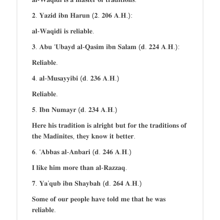
𝟐. 𝐘𝐚𝐳𝐢𝐝 𝐢𝐛𝐧 𝐇𝐚𝐫𝐮𝐧 (𝟐. 𝟐𝟎𝟔 𝐀.𝐇.):
𝐚𝐥-𝐖𝐚𝐪𝐢𝐝𝐢 𝐢𝐬 𝐫𝐞𝐥𝐢𝐚𝐛𝐥𝐞.
𝟑. 𝐀𝐛𝐮 ‘𝐔𝐛𝐚𝐲𝐝 𝐚𝐥-𝐐𝐚𝐬𝐢𝐦 𝐢𝐛𝐧 𝐒𝐚𝐥𝐚𝐦 (𝐝. 𝟐𝟐𝟒 𝐀.𝐇.):
𝐑𝐞𝐥𝐢𝐚𝐛𝐥𝐞.
𝟒. 𝐚𝐥-𝐌𝐮𝐬𝐚𝐲𝐲𝐢𝐛𝐢 (𝐝. 𝟐𝟑𝟔 𝐀.𝐇.)
𝐑𝐞𝐥𝐢𝐚𝐛𝐥𝐞.
𝟓. 𝐈𝐛𝐧 𝐍𝐮𝐦𝐚𝐲𝐫 (𝐝. 𝟐𝟑𝟒 𝐀.𝐇.)
𝐇𝐞𝐫𝐞 𝐡𝐢𝐬 𝐭𝐫𝐚𝐝𝐢𝐭𝐢𝐨𝐧 𝐢𝐬 𝐚𝐥𝐫𝐢𝐠𝐡𝐭 𝐛𝐮𝐭 𝐟𝐨𝐫 𝐭𝐡𝐞 𝐭𝐫𝐚𝐝𝐢𝐭𝐢𝐨𝐧𝐬 𝐨𝐟
𝐭𝐡𝐞 𝐌𝐚𝐝𝐢𝐧𝐢𝐭𝐞𝐬, 𝐭𝐡𝐞𝐲 𝐤𝐧𝐨𝐰 𝐢𝐭 𝐛𝐞𝐭𝐭𝐞𝐫.
𝟔. ‘𝐀𝐛𝐛𝐚𝐬 𝐚𝐥-𝐀𝐧𝐛𝐚𝐫𝐢 (𝐝. 𝟐𝟒𝟔 𝐀.𝐇.)
𝐈 𝐥𝐢𝐤𝐞 𝐡𝐢𝐦 𝐦𝐨𝐫𝐞 𝐭𝐡𝐚𝐧 𝐚𝐥-𝐑𝐚𝐳𝐳𝐚𝐪.
𝟕. 𝐘𝐚’𝐪𝐮𝐛 𝐢𝐛𝐧 𝐒𝐡𝐚𝐲𝐛𝐚𝐡 (𝐝. 𝟐𝟔𝟒 𝐀.𝐇.)
𝐒𝐨𝐦𝐞 𝐨𝐟 𝐨𝐮𝐫 𝐩𝐞𝐨𝐩𝐥𝐞 𝐡𝐚𝐯𝐞 𝐭𝐨𝐥𝐝 𝐦𝐞 𝐭𝐡𝐚𝐭 𝐡𝐞 𝐰𝐚𝐬
𝐫𝐞𝐥𝐢𝐚𝐛𝐥𝐞.