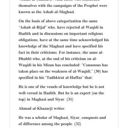
𝐭𝐡𝐞𝐦𝐬𝐞𝐥𝐯𝐞𝐬 𝐰𝐢𝐭𝐡 𝐭𝐡𝐞 𝐜𝐚𝐦𝐩𝐚𝐢𝐠𝐧𝐬 𝐨𝐟 𝐭𝐡𝐞 𝐏𝐫𝐨𝐩𝐡𝐞𝐭 𝐰𝐞𝐫𝐞
𝐤𝐧𝐨𝐰𝐧 𝐚𝐬 𝐭𝐡𝐞 𝐀𝐬𝐡𝐚𝐛 𝐚𝐥-𝐌𝐚𝐠𝐡𝐚𝐳𝐢.
𝐎𝐧 𝐭𝐡𝐞 𝐛𝐚𝐬𝐢𝐬 𝐨𝐟 𝐚𝐛𝐨𝐯𝐞 𝐜𝐚𝐭𝐞𝐠𝐨𝐫𝐢𝐳𝐚𝐭𝐢𝐨𝐧 𝐭𝐡𝐞 𝐬𝐚𝐦𝐞
“𝐀𝐬𝐡𝐚𝐛 𝐚𝐥-𝐑𝐢𝐣𝐚𝐥” 𝐰𝐡𝐨, 𝐡𝐚𝐯𝐞 𝐫𝐞𝐣𝐞𝐜𝐭𝐞𝐝 𝐚𝐥-𝐖𝐚𝐪𝐢𝐝𝐢 𝐢𝐧
𝐇𝐚𝐝𝐢𝐭𝐡 𝐚𝐧𝐝 𝐢𝐧 𝐝𝐢𝐬𝐜𝐮𝐬𝐬𝐢𝐨𝐧𝐬 𝐨𝐧 𝐢𝐦𝐩𝐨𝐫𝐭𝐚𝐧𝐭 𝐫𝐞𝐥𝐢𝐠𝐢𝐨𝐮𝐬
𝐨𝐛𝐥𝐢𝐠𝐚𝐭𝐢𝐨𝐧𝐬, 𝐡𝐚𝐯𝐞 𝐚𝐭 𝐭𝐡𝐞 𝐬𝐚𝐦𝐞 𝐭𝐢𝐦𝐞 𝐚𝐜𝐤𝐧𝐨𝐰𝐥𝐞𝐝𝐠𝐞𝐝 𝐡𝐢𝐬
𝐤𝐧𝐨𝐰𝐥𝐞𝐝𝐠𝐞 𝐨𝐟 𝐭𝐡𝐞 𝐌𝐚𝐠𝐡𝐚𝐳𝐢 𝐚𝐧𝐝 𝐡𝐚𝐯𝐞 𝐬𝐩𝐞𝐜𝐢𝐟𝐢𝐞𝐝 𝐡𝐢𝐬
𝐟𝐚𝐜𝐭 𝐢𝐧 𝐭𝐡𝐞𝐢𝐫 𝐜𝐫𝐢𝐭𝐢𝐜𝐢𝐬𝐦𝐬. 𝐅𝐨𝐫 𝐢𝐧𝐬𝐭𝐚𝐧𝐜𝐞, 𝐭𝐡𝐞 𝐬𝐚𝐦𝐞 𝐚𝐥-
𝐃𝐡𝐚𝐡𝐛𝐢 𝐰𝐡𝐨, 𝐚𝐭 𝐭𝐡𝐞 𝐞𝐧𝐝 𝐨𝐟 𝐡𝐢𝐬 𝐜𝐫𝐢𝐭𝐢𝐜𝐢𝐬𝐦 𝐨𝐧 𝐚𝐥-
𝐖𝐚𝐪𝐢𝐝𝐢 𝐢𝐧 𝐡𝐢𝐬 𝐌𝐢𝐳𝐚𝐧 𝐡𝐚𝐬 𝐜𝐨𝐧𝐜𝐥𝐮𝐝𝐞𝐝: “𝐂𝐨𝐧𝐬𝐞𝐧𝐬𝐮𝐬 𝐡𝐚𝐬
𝐭𝐚𝐤𝐞𝐧 𝐩𝐥𝐚𝐜𝐞 𝐨𝐧 𝐭𝐡𝐞 𝐰𝐞𝐚𝐤𝐧𝐞𝐬𝐬 𝐨𝐟 𝐚𝐥-𝐖𝐚𝐪𝐢𝐝𝐢,” (𝟑𝟎) 𝐡𝐚𝐬
𝐬𝐩𝐞𝐜𝐢𝐟𝐢𝐞𝐝 𝐢𝐧 𝐡𝐢𝐬 “𝐓𝐚𝐝𝐡𝐤𝐢𝐫𝐚𝐭 𝐚𝐥-𝐇𝐮𝐟𝐟𝐚𝐳” 𝐭𝐡𝐚𝐭:
𝐇𝐞 𝐢𝐬 𝐨𝐧𝐞 𝐨𝐟 𝐭𝐡𝐞 𝐯𝐞𝐬𝐬𝐞𝐥𝐬 𝐨𝐟 𝐤𝐧𝐨𝐰𝐥𝐞𝐝𝐠𝐞 𝐛𝐮𝐭 𝐡𝐞 𝐢𝐬 𝐧𝐨𝐭
𝐰𝐞𝐥𝐥-𝐯𝐞𝐫𝐬𝐞𝐝 𝐢𝐧 𝐇𝐚𝐝𝐢𝐭𝐡. 𝐁𝐮𝐭 𝐡𝐞 𝐢𝐬 𝐚𝐧 𝐞𝐱𝐩𝐞𝐫𝐭 (𝐨𝐧 𝐭𝐡𝐞
𝐭𝐨𝐩) 𝐢𝐧 𝐌𝐚𝐠𝐡𝐚𝐳𝐢 𝐚𝐧𝐝 𝐒𝐢𝐲𝐚𝐫. (𝟑𝟏)
𝐀𝐡𝐦𝐚𝐝 𝐚𝐥-𝐊𝐡𝐚𝐳𝐚𝐫𝐣𝐢 𝐰𝐫𝐢𝐭𝐞𝐬:
𝐇𝐞 𝐰𝐚𝐬 𝐚 𝐬𝐜𝐡𝐨𝐥𝐚𝐫 𝐨𝐟 𝐌𝐚𝐠𝐡𝐚𝐳𝐢, 𝐒𝐢𝐲𝐚𝐫, 𝐜𝐨𝐧𝐪𝐮𝐞𝐬𝐭𝐬 𝐚𝐧𝐝
𝐨𝐟 𝐝𝐢𝐟𝐟𝐞𝐫𝐞𝐧𝐜𝐞 𝐚𝐦𝐨𝐧𝐠 𝐭𝐡𝐞 𝐩𝐞𝐨𝐩𝐥𝐞. (𝟑𝟐)