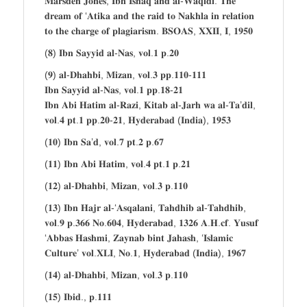
𝐌𝐚𝐫𝐬𝐝𝐞𝐧 𝐉𝐨𝐧𝐞𝐬, 𝐈𝐛𝐧 𝐈𝐬𝐡𝐚𝐪 𝐚𝐧𝐝 𝐚𝐥-𝐖𝐚𝐪𝐢𝐝𝐢: 𝐓𝐡𝐞
𝐝𝐫𝐞𝐚𝐦 𝐨𝐟 ‘𝐀𝐭𝐢𝐤𝐚 𝐚𝐧𝐝 𝐭𝐡𝐞 𝐫𝐚𝐢𝐝 𝐭𝐨 𝐍𝐚𝐤𝐡𝐥𝐚 𝐢𝐧 𝐫𝐞𝐥𝐚𝐭𝐢𝐨𝐧
𝐭𝐨 𝐭𝐡𝐞 𝐜𝐡𝐚𝐫𝐠𝐞 𝐨𝐟 𝐩𝐥𝐚𝐠𝐢𝐚𝐫𝐢𝐬𝐦. 𝐁𝐒𝐎𝐀𝐒, 𝐗𝐗𝐈𝐈, 𝐈, 𝟏𝟗𝟓𝟎
(𝟖) 𝐈𝐛𝐧 𝐒𝐚𝐲𝐲𝐢𝐝 𝐚𝐥-𝐍𝐚𝐬, 𝐯𝐨𝐥.𝟏 𝐩.𝟐𝟎
(𝟗) 𝐚𝐥-𝐃𝐡𝐚𝐡𝐛𝐢, 𝐌𝐢𝐳𝐚𝐧, 𝐯𝐨𝐥.𝟑 𝐩𝐩.𝟏𝟏𝟎-𝟏𝟏𝟏
𝐈𝐛𝐧 𝐒𝐚𝐲𝐲𝐢𝐝 𝐚𝐥-𝐍𝐚𝐬, 𝐯𝐨𝐥.𝟏 𝐩𝐩.𝟏𝟖-𝟐𝟏
𝐈𝐛𝐧 𝐀𝐛𝐢 𝐇𝐚𝐭𝐢𝐦 𝐚𝐥-𝐑𝐚𝐳𝐢, 𝐊𝐢𝐭𝐚𝐛 𝐚𝐥-𝐉𝐚𝐫𝐡 𝐰𝐚 𝐚𝐥-𝐓𝐚’𝐝𝐢𝐥,
𝐯𝐨𝐥.𝟒 𝐩𝐭.𝟏 𝐩𝐩.𝟐𝟎-𝟐𝟏, 𝐇𝐲𝐝𝐞𝐫𝐚𝐛𝐚𝐝 (𝐈𝐧𝐝𝐢𝐚), 𝟏𝟗𝟓𝟑
(𝟏𝟎) 𝐈𝐛𝐧 𝐒𝐚’𝐝, 𝐯𝐨𝐥.𝟕 𝐩𝐭.𝟐 𝐩.𝟔𝟕
(𝟏𝟏) 𝐈𝐛𝐧 𝐀𝐛𝐢 𝐇𝐚𝐭𝐢𝐦, 𝐯𝐨𝐥.𝟒 𝐩𝐭.𝟏 𝐩.𝟐𝟏
(𝟏𝟐) 𝐚𝐥-𝐃𝐡𝐚𝐡𝐛𝐢, 𝐌𝐢𝐳𝐚𝐧, 𝐯𝐨𝐥.𝟑 𝐩.𝟏𝟏𝟎
(𝟏𝟑) 𝐈𝐛𝐧 𝐇𝐚𝐣𝐫 𝐚𝐥-‘𝐀𝐬𝐪𝐚𝐥𝐚𝐧𝐢, 𝐓𝐚𝐡𝐝𝐡𝐢𝐛 𝐚𝐥-𝐓𝐚𝐡𝐝𝐡𝐢𝐛,
𝐯𝐨𝐥.𝟗 𝐩.𝟑𝟔𝟔 𝐍𝐨.𝟔𝟎𝟒, 𝐇𝐲𝐝𝐞𝐫𝐚𝐛𝐚𝐝, 𝟏𝟑𝟐𝟔 𝐀.𝐇.𝐜𝐟. 𝐘𝐮𝐬𝐮𝐟
‘𝐀𝐛𝐛𝐚𝐬 𝐇𝐚𝐬𝐡𝐦𝐢, 𝐙𝐚𝐲𝐧𝐚𝐛 𝐛𝐢𝐧𝐭 𝐉𝐚𝐡𝐚𝐬𝐡, ‘𝐈𝐬𝐥𝐚𝐦𝐢𝐜
𝐂𝐮𝐥𝐭𝐮𝐫𝐞’ 𝐯𝐨𝐥.𝐗𝐋𝐈, 𝐍𝐨.𝟏, 𝐇𝐲𝐝𝐞𝐫𝐚𝐛𝐚𝐝 (𝐈𝐧𝐝𝐢𝐚), 𝟏𝟗𝟔𝟕
(𝟏𝟒) 𝐚𝐥-𝐃𝐡𝐚𝐡𝐛𝐢, 𝐌𝐢𝐳𝐚𝐧, 𝐯𝐨𝐥.𝟑 𝐩.𝟏𝟏𝟎
(𝟏𝟓) 𝐈𝐛𝐢𝐝., 𝐩.𝟏𝟏𝟏