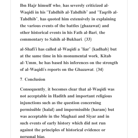
𝐈𝐛𝐧 𝐇𝐚𝐣𝐫 𝐡𝐢𝐦𝐬𝐞𝐥𝐟 𝐰𝐡𝐨, 𝐡𝐚𝐬 𝐬𝐞𝐯𝐞𝐫𝐞𝐥𝐲 𝐜𝐫𝐢𝐭𝐢𝐜𝐢𝐳𝐞𝐝 𝐚𝐥-
𝐖𝐚𝐪𝐢𝐝𝐢 𝐢𝐧 𝐡𝐢𝐬 “𝐓𝐚𝐡𝐝𝐡𝐢𝐛 𝐚𝐥-𝐓𝐚𝐡𝐝𝐡𝐢𝐛” 𝐚𝐧𝐝 “𝐓𝐚𝐪𝐫𝐢𝐛 𝐚𝐥-
𝐓𝐚𝐡𝐝𝐡𝐢𝐛”, 𝐡𝐚𝐬 𝐪𝐮𝐨𝐭𝐞𝐝 𝐡𝐢𝐦 𝐞𝐱𝐭𝐞𝐧𝐬𝐢𝐯𝐞𝐥𝐲 𝐢𝐧 𝐞𝐱𝐩𝐥𝐚𝐢𝐧𝐢𝐧𝐠
𝐭𝐡𝐞 𝐯𝐚𝐫𝐢𝐨𝐮𝐬 𝐞𝐯𝐞𝐧𝐭𝐬 𝐨𝐟 𝐭𝐡𝐞 𝐛𝐚𝐭𝐭𝐥𝐞𝐬 (𝐠𝐡𝐚𝐳𝐚𝐰𝐚𝐭) 𝐚𝐧𝐝
𝐨𝐭𝐡𝐞𝐫 𝐡𝐢𝐬𝐭𝐨𝐫𝐢𝐜𝐚𝐥 𝐞𝐯𝐞𝐧𝐭𝐬 𝐢𝐧 𝐡𝐢𝐬 𝐅𝐚𝐭𝐡 𝐚𝐥-𝐁𝐚𝐫𝐢, 𝐭𝐡𝐞
𝐜𝐨𝐦𝐦𝐞𝐧𝐭𝐚𝐫𝐲 𝐭𝐨 𝐒𝐚𝐡𝐢𝐡 𝐚𝐥-𝐁𝐮𝐤𝐡𝐚𝐫𝐢. (𝟑𝟑)
𝐚𝐥-𝐒𝐡𝐚𝐟𝐢’𝐢 𝐡𝐚𝐬 𝐜𝐚𝐥𝐥𝐞𝐝 𝐚𝐥-𝐖𝐚𝐪𝐢𝐝𝐢 𝐚 “𝐥𝐢𝐚𝐫” (𝐤𝐚𝐝𝐡𝐚𝐛) 𝐛𝐮𝐭
𝐚𝐭 𝐭𝐡𝐞 𝐬𝐚𝐦𝐞 𝐭𝐢𝐦𝐞 𝐢𝐧 𝐡𝐢𝐬 𝐦𝐨𝐧𝐮𝐦𝐞𝐧𝐭𝐚𝐥 𝐰𝐨𝐫𝐤, 𝐊𝐢𝐭𝐚𝐛
𝐚𝐥-‘𝐔𝐦𝐦, 𝐡𝐞 𝐡𝐚𝐬 𝐛𝐚𝐬𝐞𝐝 𝐡𝐢𝐬 𝐢𝐧𝐟𝐞𝐫𝐞𝐧𝐜𝐞𝐬 𝐨𝐧 𝐭𝐡𝐞 𝐬𝐭𝐫𝐞𝐧𝐠𝐭𝐡
𝐨𝐟 𝐚𝐥-𝐖𝐚𝐪𝐢𝐝𝐢’𝐬 𝐫𝐞𝐩𝐨𝐫𝐭𝐬 𝐨𝐧 𝐭𝐡𝐞 𝐆𝐡𝐚𝐳𝐚𝐰𝐚𝐭. (𝟑𝟒)
𝟕. 𝐂𝐨𝐧𝐜𝐥𝐮𝐬𝐢𝐨𝐧
𝐂𝐨𝐧𝐬𝐞𝐪𝐮𝐞𝐧𝐭𝐥𝐲, 𝐢𝐭 𝐛𝐞𝐜𝐨𝐦𝐞𝐬 𝐜𝐥𝐞𝐚𝐫 𝐭𝐡𝐚𝐭 𝐚𝐥-𝐖𝐚𝐪𝐢𝐝𝐢 𝐰𝐚𝐬
𝐧𝐨𝐭 𝐚𝐜𝐜𝐞𝐩𝐭𝐚𝐛𝐥𝐞 𝐢𝐧 𝐇𝐚𝐝𝐢𝐭𝐡 𝐚𝐧𝐝 𝐢𝐦𝐩𝐨𝐫𝐭𝐚𝐧𝐭 𝐫𝐞𝐥𝐢𝐠𝐢𝐨𝐮𝐬
𝐢𝐧𝐣𝐮𝐧𝐜𝐭𝐢𝐨𝐧𝐬 𝐬𝐮𝐜𝐡 𝐚𝐬 𝐭𝐡𝐞 𝐪𝐮𝐞𝐬𝐭𝐢𝐨𝐧 𝐜𝐨𝐧𝐜𝐞𝐫𝐧𝐢𝐧𝐠
𝐩𝐞𝐫𝐦𝐢𝐬𝐬𝐢𝐛𝐥𝐞 (𝐡𝐚𝐥𝐚𝐥) 𝐚𝐧𝐝 𝐢𝐦𝐩𝐞𝐫𝐦𝐢𝐬𝐬𝐢𝐛𝐥𝐞 (𝐡𝐚𝐫𝐚𝐦) 𝐛𝐮𝐭
𝐰𝐚𝐬 𝐚𝐜𝐜𝐞𝐩𝐭𝐚𝐛𝐥𝐞 𝐢𝐧 𝐭𝐡𝐞 𝐌𝐚𝐠𝐡𝐚𝐳𝐢 𝐚𝐧𝐝 𝐒𝐢𝐲𝐚𝐫 𝐚𝐧𝐝 𝐢𝐧
𝐬𝐮𝐜𝐡 𝐞𝐯𝐞𝐧𝐭𝐬 𝐨𝐟 𝐞𝐚𝐫𝐥𝐲 𝐡𝐢𝐬𝐭𝐨𝐫𝐲 𝐰𝐡𝐢𝐜𝐡 𝐝𝐢𝐝 𝐧𝐨𝐭 𝐫𝐮𝐧
𝐚𝐠𝐚𝐢𝐧𝐬𝐭 𝐭𝐡𝐞 𝐩𝐫𝐢𝐧𝐜𝐢𝐩𝐥𝐞𝐬 𝐨𝐟 𝐡𝐢𝐬𝐭𝐨𝐫𝐢𝐜𝐚𝐥 𝐞𝐯𝐢𝐝𝐞𝐧𝐜𝐞 𝐨𝐫
𝐩𝐞𝐫𝐬𝐨𝐧𝐚𝐥 𝐛𝐢𝐚𝐬.