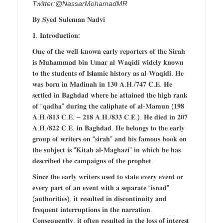
Twitter:@NassarMohamadMR
𝐁𝐲 𝐒𝐲𝐞𝐝 𝐒𝐮𝐥𝐞𝐦𝐚𝐧 𝐍𝐚𝐝𝐯𝐢
𝟏. 𝐈𝐧𝐭𝐫𝐨𝐝𝐮𝐜𝐭𝐢𝐨𝐧:
𝐎𝐧𝐞 𝐨𝐟 𝐭𝐡𝐞 𝐰𝐞𝐥𝐥-𝐤𝐧𝐨𝐰𝐧 𝐞𝐚𝐫𝐥𝐲 𝐫𝐞𝐩𝐨𝐫𝐭𝐞𝐫𝐬 𝐨𝐟 𝐭𝐡𝐞 𝐒𝐢𝐫𝐚𝐡
𝐢𝐬 𝐌𝐮𝐡𝐚𝐦𝐦𝐚𝐝 𝐛𝐢𝐧 𝐔𝐦𝐚𝐫 𝐚𝐥-𝐖𝐚𝐪𝐢𝐝𝐢 𝐰𝐢𝐝𝐞𝐥𝐲 𝐤𝐧𝐨𝐰𝐧
𝐭𝐨 𝐭𝐡𝐞 𝐬𝐭𝐮𝐝𝐞𝐧𝐭𝐬 𝐨𝐟 𝐈𝐬𝐥𝐚𝐦𝐢𝐜 𝐡𝐢𝐬𝐭𝐨𝐫𝐲 𝐚𝐬 𝐚𝐥-𝐖𝐚𝐪𝐢𝐝𝐢. 𝐇𝐞
𝐰𝐚𝐬 𝐛𝐨𝐫𝐧 𝐢𝐧 𝐌𝐚𝐝𝐢𝐧𝐚𝐡 𝐢𝐧 𝟏𝟑𝟎 𝐀.𝐇./𝟕𝟒𝟕 𝐂.𝐄. 𝐇𝐞
𝐬𝐞𝐭𝐭𝐥𝐞𝐝 𝐢𝐧 𝐁𝐚𝐠𝐡𝐝𝐚𝐝 𝐰𝐡𝐞𝐫𝐞 𝐡𝐞 𝐚𝐭𝐭𝐚𝐢𝐧𝐞𝐝 𝐭𝐡𝐞 𝐡𝐢𝐠𝐡 𝐫𝐚𝐧𝐤
𝐨𝐟 “𝐪𝐚𝐝𝐡𝐚” 𝐝𝐮𝐫𝐢𝐧𝐠 𝐭𝐡𝐞 𝐜𝐚𝐥𝐢𝐩𝐡𝐚𝐭𝐞 𝐨𝐟 𝐚𝐥-𝐌𝐚𝐦𝐮𝐧 (𝟏𝟗𝟖
𝐀.𝐇./𝟖𝟏𝟑 𝐂.𝐄. – 𝟐𝟏𝟖 𝐀.𝐇./𝟖𝟑𝟑 𝐂.𝐄.). 𝐇𝐞 𝐝𝐢𝐞𝐝 𝐢𝐧 𝟐𝟎𝟕
𝐀.𝐇./𝟖𝟐𝟐 𝐂.𝐄. 𝐢𝐧 𝐁𝐚𝐠𝐡𝐝𝐚𝐝. 𝐇𝐞 𝐛𝐞𝐥𝐨𝐧𝐠𝐬 𝐭𝐨 𝐭𝐡𝐞 𝐞𝐚𝐫𝐥𝐲
𝐠𝐫𝐨𝐮𝐩 𝐨𝐟 𝐰𝐫𝐢𝐭𝐞𝐫𝐬 𝐨𝐧 “𝐬𝐢𝐫𝐚𝐡” 𝐚𝐧𝐝 𝐡𝐢𝐬 𝐟𝐚𝐦𝐨𝐮𝐬 𝐛𝐨𝐨𝐤 𝐨𝐧
𝐭𝐡𝐞 𝐬𝐮𝐛𝐣𝐞𝐜𝐭 𝐢𝐬 “𝐊𝐢𝐭𝐚𝐛 𝐚𝐥-𝐌𝐚𝐠𝐡𝐚𝐳𝐢” 𝐢𝐧 𝐰𝐡𝐢𝐜𝐡 𝐡𝐞 𝐡𝐚𝐬
𝐝𝐞𝐬𝐜𝐫𝐢𝐛𝐞𝐝 𝐭𝐡𝐞 𝐜𝐚𝐦𝐩𝐚𝐢𝐠𝐧𝐬 𝐨𝐟 𝐭𝐡𝐞 𝐩𝐫𝐨𝐩𝐡𝐞𝐭.
𝐒𝐢𝐧𝐜𝐞 𝐭𝐡𝐞 𝐞𝐚𝐫𝐥𝐲 𝐰𝐫𝐢𝐭𝐞𝐫𝐬 𝐮𝐬𝐞𝐝 𝐭𝐨 𝐬𝐭𝐚𝐭𝐞 𝐞𝐯𝐞𝐫𝐲 𝐞𝐯𝐞𝐧𝐭 𝐨𝐫
𝐞𝐯𝐞𝐫𝐲 𝐩𝐚𝐫𝐭 𝐨𝐟 𝐚𝐧 𝐞𝐯𝐞𝐧𝐭 𝐰𝐢𝐭𝐡 𝐚 𝐬𝐞𝐩𝐚𝐫𝐚𝐭𝐞 “𝐢𝐬𝐧𝐚𝐝”
(𝐚𝐮𝐭𝐡𝐨𝐫𝐢𝐭𝐢𝐞𝐬), 𝐢𝐭 𝐫𝐞𝐬𝐮𝐥𝐭𝐞𝐝 𝐢𝐧 𝐝𝐢𝐬𝐜𝐨𝐧𝐭𝐢𝐧𝐮𝐢𝐭𝐲 𝐚𝐧𝐝
𝐟𝐫𝐞𝐪𝐮𝐞𝐧𝐭 𝐢𝐧𝐭𝐞𝐫𝐫𝐮𝐩𝐭𝐢𝐨𝐧𝐬 𝐢𝐧 𝐭𝐡𝐞 𝐧𝐚𝐫𝐫𝐚𝐭𝐢𝐨𝐧.
𝐂𝐨𝐧𝐬𝐞𝐪𝐮𝐞𝐧𝐭𝐥𝐲, 𝐢𝐭 𝐨𝐟𝐭𝐞𝐧 𝐫𝐞𝐬𝐮𝐥𝐭𝐞𝐝 𝐢𝐧 𝐭𝐡𝐞 𝐥𝐨𝐬𝐬 𝐨𝐟 𝐢𝐧𝐭𝐞𝐫𝐞𝐬𝐭