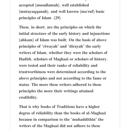
𝐚𝐜𝐜𝐞𝐩𝐭𝐞𝐝 (𝐦𝐮𝐬𝐚𝐥𝐥𝐚𝐦𝐚𝐡), 𝐰𝐞𝐥𝐥 𝐞𝐬𝐭𝐚𝐛𝐥𝐢𝐬𝐡𝐞𝐝
(𝐦𝐮𝐭𝐚𝐲𝐚𝐪𝐪𝐚𝐧𝐚𝐡), 𝐚𝐧𝐝 𝐰𝐞𝐥𝐥 𝐤𝐧𝐨𝐰𝐧 (𝐦𝐚’𝐫𝐮𝐟) 𝐛𝐚𝐬𝐢𝐜
𝐩𝐫𝐢𝐧𝐜𝐢𝐩𝐥𝐞𝐬 𝐨𝐟 𝐈𝐬𝐥𝐚𝐦. (𝟐𝟗)
𝐓𝐡𝐞𝐬𝐞, 𝐢𝐧 𝐬𝐡𝐨𝐫𝐭, 𝐚𝐫𝐞 𝐭𝐡𝐞 𝐩𝐫𝐢𝐧𝐜𝐢𝐩𝐥𝐞𝐬 𝐨𝐧 𝐰𝐡𝐢𝐜𝐡 𝐭𝐡𝐞
𝐢𝐧𝐢𝐭𝐢𝐚𝐥 𝐬𝐭𝐫𝐮𝐜𝐭𝐮𝐫𝐞 𝐨𝐟 𝐭𝐡𝐞 𝐞𝐚𝐫𝐥𝐲 𝐡𝐢𝐬𝐭𝐨𝐫𝐲 𝐚𝐧𝐝 𝐢𝐧𝐣𝐮𝐧𝐜𝐭𝐢𝐨𝐧𝐬
(𝐚𝐡𝐤𝐚𝐦) 𝐨𝐟 𝐈𝐬𝐥𝐚𝐦 𝐰𝐚𝐬 𝐛𝐮𝐢𝐥𝐭. 𝐎𝐧 𝐭𝐡𝐞 𝐛𝐚𝐬𝐢𝐬 𝐨𝐟 𝐚𝐛𝐨𝐯𝐞
𝐩𝐫𝐢𝐧𝐜𝐢𝐩𝐥𝐞𝐬 𝐨𝐟 “𝐫𝐢𝐰𝐚𝐲𝐚𝐡” 𝐚𝐧𝐝 “𝐝𝐢𝐫𝐚𝐲𝐚𝐡” 𝐭𝐡𝐞 𝐞𝐚𝐫𝐥𝐲
𝐰𝐫𝐢𝐭𝐞𝐫𝐬 𝐨𝐟 𝐈𝐬𝐥𝐚𝐦, 𝐰𝐡𝐞𝐭𝐡𝐞𝐫 𝐭𝐡𝐞𝐲 𝐰𝐞𝐫𝐞 𝐭𝐡𝐞 𝐬𝐜𝐡𝐨𝐥𝐚𝐫𝐬 𝐨𝐟
𝐇𝐚𝐝𝐢𝐭𝐡, 𝐬𝐜𝐡𝐨𝐥𝐚𝐫𝐬 𝐨𝐟 𝐌𝐚𝐠𝐡𝐚𝐳𝐢 𝐨𝐫 𝐬𝐜𝐡𝐨𝐥𝐚𝐫𝐬 𝐨𝐟 𝐡𝐢𝐬𝐭𝐨𝐫𝐲,
𝐰𝐞𝐫𝐞 𝐭𝐞𝐬𝐭𝐞𝐝 𝐚𝐧𝐝 𝐭𝐡𝐞𝐢𝐫 𝐫𝐚𝐧𝐤𝐬 𝐨𝐟 𝐫𝐞𝐥𝐢𝐚𝐛𝐢𝐥𝐢𝐭𝐲 𝐚𝐧𝐝
𝐭𝐫𝐮𝐬𝐭𝐰𝐨𝐫𝐭𝐡𝐢𝐧𝐞𝐬𝐬 𝐰𝐞𝐫𝐞 𝐝𝐞𝐭𝐞𝐫𝐦𝐢𝐧𝐞𝐝 𝐚𝐜𝐜𝐨𝐫𝐝𝐢𝐧𝐠 𝐭𝐨 𝐭𝐡𝐞
𝐚𝐛𝐨𝐯𝐞 𝐩𝐫𝐢𝐧𝐜𝐢𝐩𝐥𝐞𝐬 𝐚𝐧𝐝 𝐧𝐨𝐭 𝐚𝐜𝐜𝐨𝐫𝐝𝐢𝐧𝐠 𝐭𝐨 𝐭𝐡𝐞 𝐟𝐚𝐦𝐞 𝐨𝐫
𝐬𝐭𝐚𝐭𝐮𝐬. 𝐓𝐡𝐞 𝐦𝐨𝐫𝐞 𝐭𝐡𝐞𝐬𝐞 𝐰𝐫𝐢𝐭𝐞𝐫𝐬 𝐚𝐝𝐡𝐞𝐫𝐞𝐝 𝐭𝐨 𝐭𝐡𝐞𝐬𝐞
𝐩𝐫𝐢𝐧𝐜𝐢𝐩𝐥𝐞𝐬 𝐭𝐡𝐞 𝐦𝐨𝐫𝐞 𝐭𝐡𝐞𝐢𝐫 𝐰𝐫𝐢𝐭𝐢𝐧𝐠𝐬 𝐚𝐭𝐭𝐚𝐢𝐧𝐞𝐝
𝐜𝐫𝐞𝐝𝐢𝐛𝐢𝐥𝐢𝐭𝐲.
𝐓𝐡𝐚𝐭 𝐢𝐬 𝐰𝐡𝐲 𝐛𝐨𝐨𝐤𝐬 𝐨𝐟 𝐓𝐫𝐚𝐝𝐢𝐭𝐢𝐨𝐧𝐬 𝐡𝐚𝐯𝐞 𝐚 𝐡𝐢𝐠𝐡𝐞𝐫
𝐝𝐞𝐠𝐫𝐞𝐞 𝐨𝐟 𝐫𝐞𝐥𝐢𝐚𝐛𝐢𝐥𝐢𝐭𝐲 𝐭𝐡𝐚𝐧 𝐭𝐡𝐞 𝐛𝐨𝐨𝐤𝐬 𝐨𝐟 𝐚𝐥-𝐌𝐚𝐠𝐡𝐚𝐳𝐢
𝐛𝐞𝐜𝐚𝐮𝐬𝐞 𝐢𝐧 𝐜𝐨𝐦𝐩𝐚𝐫𝐢𝐬𝐨𝐧 𝐭𝐨 𝐭𝐡𝐞 “𝐦𝐮𝐡𝐚𝐝𝐝𝐢𝐭𝐡𝐢𝐧” 𝐭𝐡𝐞
𝐰𝐫𝐢𝐭𝐞𝐫𝐬 𝐨𝐟 𝐭𝐡𝐞 𝐌𝐚𝐠𝐡𝐚𝐳𝐢 𝐝𝐢𝐝 𝐧𝐨𝐭 𝐚𝐝𝐡𝐞𝐫𝐞 𝐭𝐨 𝐭𝐡𝐞𝐬𝐞