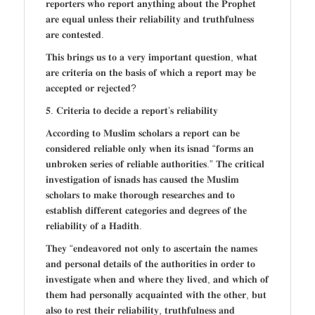
𝐫𝐞𝐩𝐨𝐫𝐭𝐞𝐫𝐬 𝐰𝐡𝐨 𝐫𝐞𝐩𝐨𝐫𝐭 𝐚𝐧𝐲𝐭𝐡𝐢𝐧𝐠 𝐚𝐛𝐨𝐮𝐭 𝐭𝐡𝐞 𝐏𝐫𝐨𝐩𝐡𝐞𝐭
𝐚𝐫𝐞 𝐞𝐪𝐮𝐚𝐥 𝐮𝐧𝐥𝐞𝐬𝐬 𝐭𝐡𝐞𝐢𝐫 𝐫𝐞𝐥𝐢𝐚𝐛𝐢𝐥𝐢𝐭𝐲 𝐚𝐧𝐝 𝐭𝐫𝐮𝐭𝐡𝐟𝐮𝐥𝐧𝐞𝐬𝐬
𝐚𝐫𝐞 𝐜𝐨𝐧𝐭𝐞𝐬𝐭𝐞𝐝.
𝐓𝐡𝐢𝐬 𝐛𝐫𝐢𝐧𝐠𝐬 𝐮𝐬 𝐭𝐨 𝐚 𝐯𝐞𝐫𝐲 𝐢𝐦𝐩𝐨𝐫𝐭𝐚𝐧𝐭 𝐪𝐮𝐞𝐬𝐭𝐢𝐨𝐧, 𝐰𝐡𝐚𝐭
𝐚𝐫𝐞 𝐜𝐫𝐢𝐭𝐞𝐫𝐢𝐚 𝐨𝐧 𝐭𝐡𝐞 𝐛𝐚𝐬𝐢𝐬 𝐨𝐟 𝐰𝐡𝐢𝐜𝐡 𝐚 𝐫𝐞𝐩𝐨𝐫𝐭 𝐦𝐚𝐲 𝐛𝐞
𝐚𝐜𝐜𝐞𝐩𝐭𝐞𝐝 𝐨𝐫 𝐫𝐞𝐣𝐞𝐜𝐭𝐞𝐝?
𝟓. 𝐂𝐫𝐢𝐭𝐞𝐫𝐢𝐚 𝐭𝐨 𝐝𝐞𝐜𝐢𝐝𝐞 𝐚 𝐫𝐞𝐩𝐨𝐫𝐭’𝐬 𝐫𝐞𝐥𝐢𝐚𝐛𝐢𝐥𝐢𝐭𝐲
𝐀𝐜𝐜𝐨𝐫𝐝𝐢𝐧𝐠 𝐭𝐨 𝐌𝐮𝐬𝐥𝐢𝐦 𝐬𝐜𝐡𝐨𝐥𝐚𝐫𝐬 𝐚 𝐫𝐞𝐩𝐨𝐫𝐭 𝐜𝐚𝐧 𝐛𝐞
𝐜𝐨𝐧𝐬𝐢𝐝𝐞𝐫𝐞𝐝 𝐫𝐞𝐥𝐢𝐚𝐛𝐥𝐞 𝐨𝐧𝐥𝐲 𝐰𝐡𝐞𝐧 𝐢𝐭𝐬 𝐢𝐬𝐧𝐚𝐝 “𝐟𝐨𝐫𝐦𝐬 𝐚𝐧
𝐮𝐧𝐛𝐫𝐨𝐤𝐞𝐧 𝐬𝐞𝐫𝐢𝐞𝐬 𝐨𝐟 𝐫𝐞𝐥𝐢𝐚𝐛𝐥𝐞 𝐚𝐮𝐭𝐡𝐨𝐫𝐢𝐭𝐢𝐞𝐬.” 𝐓𝐡𝐞 𝐜𝐫𝐢𝐭𝐢𝐜𝐚𝐥
𝐢𝐧𝐯𝐞𝐬𝐭𝐢𝐠𝐚𝐭𝐢𝐨𝐧 𝐨𝐟 𝐢𝐬𝐧𝐚𝐝𝐬 𝐡𝐚𝐬 𝐜𝐚𝐮𝐬𝐞𝐝 𝐭𝐡𝐞 𝐌𝐮𝐬𝐥𝐢𝐦
𝐬𝐜𝐡𝐨𝐥𝐚𝐫𝐬 𝐭𝐨 𝐦𝐚𝐤𝐞 𝐭𝐡𝐨𝐫𝐨𝐮𝐠𝐡 𝐫𝐞𝐬𝐞𝐚𝐫𝐜𝐡𝐞𝐬 𝐚𝐧𝐝 𝐭𝐨
𝐞𝐬𝐭𝐚𝐛𝐥𝐢𝐬𝐡 𝐝𝐢𝐟𝐟𝐞𝐫𝐞𝐧𝐭 𝐜𝐚𝐭𝐞𝐠𝐨𝐫𝐢𝐞𝐬 𝐚𝐧𝐝 𝐝𝐞𝐠𝐫𝐞𝐞𝐬 𝐨𝐟 𝐭𝐡𝐞
𝐫𝐞𝐥𝐢𝐚𝐛𝐢𝐥𝐢𝐭𝐲 𝐨𝐟 𝐚 𝐇𝐚𝐝𝐢𝐭𝐡.
𝐓𝐡𝐞𝐲 “𝐞𝐧𝐝𝐞𝐚𝐯𝐨𝐫𝐞𝐝 𝐧𝐨𝐭 𝐨𝐧𝐥𝐲 𝐭𝐨 𝐚𝐬𝐜𝐞𝐫𝐭𝐚𝐢𝐧 𝐭𝐡𝐞 𝐧𝐚𝐦𝐞𝐬
𝐚𝐧𝐝 𝐩𝐞𝐫𝐬𝐨𝐧𝐚𝐥 𝐝𝐞𝐭𝐚𝐢𝐥𝐬 𝐨𝐟 𝐭𝐡𝐞 𝐚𝐮𝐭𝐡𝐨𝐫𝐢𝐭𝐢𝐞𝐬 𝐢𝐧 𝐨𝐫𝐝𝐞𝐫 𝐭𝐨
𝐢𝐧𝐯𝐞𝐬𝐭𝐢𝐠𝐚𝐭𝐞 𝐰𝐡𝐞𝐧 𝐚𝐧𝐝 𝐰𝐡𝐞𝐫𝐞 𝐭𝐡𝐞𝐲 𝐥𝐢𝐯𝐞𝐝, 𝐚𝐧𝐝 𝐰𝐡𝐢𝐜𝐡 𝐨𝐟
𝐭𝐡𝐞𝐦 𝐡𝐚𝐝 𝐩𝐞𝐫𝐬𝐨𝐧𝐚𝐥𝐥𝐲 𝐚𝐜𝐪𝐮𝐚𝐢𝐧𝐭𝐞𝐝 𝐰𝐢𝐭𝐡 𝐭𝐡𝐞 𝐨𝐭𝐡𝐞𝐫, 𝐛𝐮𝐭
𝐚𝐥𝐬𝐨 𝐭𝐨 𝐫𝐞𝐬𝐭 𝐭𝐡𝐞𝐢𝐫 𝐫𝐞𝐥𝐢𝐚𝐛𝐢𝐥𝐢𝐭𝐲, 𝐭𝐫𝐮𝐭𝐡𝐟𝐮𝐥𝐧𝐞𝐬𝐬 𝐚𝐧𝐝