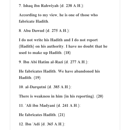
𝟕. 𝐈𝐬𝐡𝐚𝐪 𝐢𝐛𝐧 𝐑𝐚𝐡𝐰𝐢𝐲𝐚𝐡 (𝐝. 𝟐𝟑𝟖 𝐀.𝐇.):
𝐀𝐜𝐜𝐨𝐫𝐝𝐢𝐧𝐠 𝐭𝐨 𝐦𝐲 𝐯𝐢𝐞𝐰, 𝐡𝐞 𝐢𝐬 𝐨𝐧𝐞 𝐨𝐟 𝐭𝐡𝐨𝐬𝐞 𝐰𝐡𝐨
𝐟𝐚𝐛𝐫𝐢𝐜𝐚𝐭𝐞 𝐇𝐚𝐝𝐢𝐭𝐡.
𝟖. 𝐀𝐛𝐮 𝐃𝐚𝐰𝐮𝐝 (𝐝. 𝟐𝟕𝟓 𝐀.𝐇.):
𝐈 𝐝𝐨 𝐧𝐨𝐭 𝐰𝐫𝐢𝐭𝐞 𝐡𝐢𝐬 𝐇𝐚𝐝𝐢𝐭𝐡 𝐚𝐧𝐝 𝐈 𝐝𝐨 𝐧𝐨𝐭 𝐫𝐞𝐩𝐨𝐫𝐭
(𝐇𝐚𝐝𝐢𝐭𝐡) 𝐨𝐧 𝐡𝐢𝐬 𝐚𝐮𝐭𝐡𝐨𝐫𝐢𝐭𝐲. 𝐈 𝐡𝐚𝐯𝐞 𝐧𝐨 𝐝𝐨𝐮𝐛𝐭 𝐭𝐡𝐚𝐭 𝐡𝐞
𝐮𝐬𝐞𝐝 𝐭𝐨 𝐦𝐚𝐤𝐞 𝐮𝐩 𝐇𝐚𝐝𝐢𝐭𝐡. (𝟏𝟖)
𝟗. 𝐈𝐛𝐧 𝐀𝐛𝐢 𝐇𝐚𝐭𝐢𝐦 𝐚𝐥-𝐑𝐚𝐳𝐢 (𝐝. 𝟐𝟕𝟕 𝐀.𝐇.):
𝐇𝐞 𝐟𝐚𝐛𝐫𝐢𝐜𝐚𝐭𝐞𝐬 𝐇𝐚𝐝𝐢𝐭𝐡. 𝐖𝐞 𝐡𝐚𝐯𝐞 𝐚𝐛𝐚𝐧𝐝𝐨𝐧𝐞𝐝 𝐡𝐢𝐬
𝐇𝐚𝐝𝐢𝐭𝐡. (𝟏𝟗)
𝟏𝟎. 𝐚𝐥-𝐃𝐚𝐫𝐪𝐮𝐭𝐧𝐢 (𝐝. 𝟑𝟖𝟓 𝐀.𝐇.):
𝐓𝐡𝐞𝐫𝐞 𝐢𝐬 𝐰𝐞𝐚𝐤𝐧𝐞𝐬𝐬 𝐢𝐧 𝐡𝐢𝐦 (𝐢𝐧 𝐡𝐢𝐬 𝐫𝐞𝐩𝐨𝐫𝐭𝐢𝐧𝐠). (𝟐𝟎)
𝟏𝟏. ‘𝐀𝐥𝐢 𝐢𝐛𝐧 𝐌𝐚𝐝𝐲𝐚𝐧𝐢 (𝐝. 𝟐𝟒𝟏 𝐀.𝐇.):
𝐇𝐞 𝐟𝐚𝐛𝐫𝐢𝐜𝐚𝐭𝐞𝐬 𝐇𝐚𝐝𝐢𝐭𝐡. (𝟐𝟏)
𝟏𝟐. 𝐈𝐛𝐧 ‘𝐀𝐝𝐢 (𝐝. 𝟑𝟔𝟓 𝐀.𝐇.):