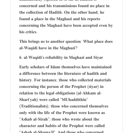
𝐜𝐨𝐧𝐜𝐞𝐫𝐧𝐞𝐝 𝐚𝐧𝐝 𝐡𝐢𝐬 𝐭𝐫𝐚𝐧𝐬𝐦𝐢𝐬𝐬𝐢𝐨𝐧𝐬 𝐟𝐨𝐮𝐧𝐝 𝐧𝐨 𝐩𝐥𝐚𝐜𝐞 𝐢𝐧
𝐭𝐡𝐞 𝐜𝐨𝐥𝐥𝐞𝐜𝐭𝐢𝐨𝐧 𝐨𝐟 𝐇𝐚𝐝𝐢𝐭𝐡. 𝐎𝐧 𝐭𝐡𝐞 𝐨𝐭𝐡𝐞𝐫 𝐡𝐚𝐧𝐝, 𝐡𝐞
𝐟𝐨𝐮𝐧𝐝 𝐚 𝐩𝐥𝐚𝐜𝐞 𝐢𝐧 𝐭𝐡𝐞 𝐌𝐚𝐠𝐡𝐚𝐳𝐢 𝐚𝐧𝐝 𝐡𝐢𝐬 𝐫𝐞𝐩𝐨𝐫𝐭𝐬
𝐜𝐨𝐧𝐜𝐞𝐫𝐧𝐢𝐧𝐠 𝐭𝐡𝐞 𝐌𝐚𝐠𝐡𝐚𝐳𝐢 𝐡𝐚𝐯𝐞 𝐛𝐞𝐞𝐧 𝐚𝐜𝐜𝐞𝐩𝐭𝐞𝐝 𝐞𝐯𝐞𝐧 𝐛𝐲
𝐡𝐢𝐬 𝐜𝐫𝐢𝐭𝐢𝐜𝐬.
𝐓𝐡𝐢𝐬 𝐛𝐫𝐢𝐧𝐠𝐬 𝐮𝐬 𝐭𝐨 𝐚𝐧𝐨𝐭𝐡𝐞𝐫 𝐪𝐮𝐞𝐬𝐭𝐢𝐨𝐧: 𝐖𝐡𝐚𝐭 𝐩𝐥𝐚𝐜𝐞 𝐝𝐨𝐞𝐬
𝐚𝐥-𝐖𝐚𝐪𝐢𝐝𝐢 𝐡𝐚𝐯𝐞 𝐢𝐧 𝐭𝐡𝐞 𝐌𝐚𝐠𝐡𝐚𝐳𝐢?
𝟔. 𝐚𝐥-𝐖𝐚𝐪𝐢𝐝𝐢’𝐬 𝐫𝐞𝐥𝐢𝐚𝐛𝐢𝐥𝐢𝐭𝐲 𝐢𝐧 𝐌𝐚𝐠𝐡𝐚𝐳𝐢 𝐚𝐧𝐝 𝐒𝐢𝐲𝐚𝐫
𝐄𝐚𝐫𝐥𝐲 𝐬𝐜𝐡𝐨𝐥𝐚𝐫𝐬 𝐨𝐟 𝐈𝐬𝐥𝐚𝐦 𝐭𝐡𝐞𝐦𝐬𝐞𝐥𝐯𝐞𝐬 𝐡𝐚𝐯𝐞 𝐦𝐚𝐢𝐧𝐭𝐚𝐢𝐧𝐞𝐝
𝐚 𝐝𝐢𝐟𝐟𝐞𝐫𝐞𝐧𝐜𝐞 𝐛𝐞𝐭𝐰𝐞𝐞𝐧 𝐭𝐡𝐞 𝐥𝐢𝐭𝐞𝐫𝐚𝐭𝐮𝐫𝐞 𝐨𝐟 𝐡𝐚𝐝𝐢𝐭𝐡 𝐚𝐧𝐝
𝐡𝐢𝐬𝐭𝐨𝐫𝐲. 𝐅𝐨𝐫 𝐢𝐧𝐬𝐭𝐚𝐧𝐜𝐞, 𝐭𝐡𝐨𝐬𝐞 𝐰𝐡𝐨 𝐜𝐨𝐥𝐥𝐞𝐜𝐭𝐞𝐝 𝐦𝐚𝐭𝐞𝐫𝐢𝐚𝐥𝐬
𝐜𝐨𝐧𝐜𝐞𝐫𝐧𝐢𝐧𝐠 𝐭𝐡𝐞 𝐩𝐞𝐫𝐬𝐨𝐧 𝐨𝐟 𝐭𝐡𝐞 𝐏𝐫𝐨𝐩𝐡𝐞𝐭 (𝐬𝐢𝐲𝐚𝐫) 𝐢𝐧
𝐫𝐞𝐥𝐚𝐭𝐢𝐨𝐧 𝐭𝐨 𝐭𝐡𝐞 𝐥𝐞𝐠𝐚𝐥 𝐨𝐛𝐥𝐢𝐠𝐚𝐭𝐢𝐨𝐧𝐬 (𝐚𝐥-𝐀𝐡𝐤𝐚𝐦 𝐚𝐥-
𝐒𝐡𝐚𝐫𝐢’𝐲𝐚𝐡) 𝐰𝐞𝐫𝐞 𝐜𝐚𝐥𝐥𝐞𝐝 “𝐌𝐔𝐡𝐚𝐝𝐝𝐢𝐭𝐡𝐢𝐧”
(𝐓𝐫𝐚𝐝𝐢𝐭𝐢𝐨𝐧𝐚𝐥𝐢𝐬𝐭𝐬); 𝐭𝐡𝐨𝐬𝐞 𝐰𝐡𝐨 𝐜𝐨𝐧𝐜𝐞𝐫𝐧𝐞𝐝 𝐭𝐡𝐞𝐦𝐬𝐞𝐥𝐯𝐞𝐬
𝐨𝐧𝐥𝐲 𝐰𝐢𝐭𝐡 𝐭𝐡𝐞 𝐥𝐢𝐟𝐞 𝐨𝐟 𝐭𝐡𝐞 𝐏𝐫𝐨𝐩𝐡𝐞𝐭 𝐰𝐞𝐫𝐞 𝐤𝐧𝐨𝐰𝐧 𝐚𝐬
“𝐀𝐬𝐡𝐚𝐛 𝐚𝐥-𝐒𝐢𝐫𝐚𝐡”; 𝐭𝐡𝐨𝐬𝐞 𝐰𝐡𝐨 𝐰𝐫𝐨𝐭𝐞 𝐚𝐛𝐨𝐮𝐭 𝐭𝐡𝐞
𝐜𝐡𝐚𝐫𝐚𝐜𝐭𝐞𝐫 𝐚𝐧𝐝 𝐡𝐚𝐛𝐢𝐭𝐬 𝐨𝐟 𝐭𝐡𝐞 𝐏𝐫𝐨𝐩𝐡𝐞𝐭 𝐰𝐞𝐫𝐞 𝐜𝐚𝐥𝐥𝐞𝐝
“𝐀𝐬𝐡𝐚𝐛 𝐚𝐥-𝐒𝐡𝐚𝐦𝐚’𝐢𝐥”. 𝐀𝐧𝐝 𝐭𝐡𝐨𝐬𝐞 𝐰𝐡𝐨 𝐜𝐨𝐧𝐜𝐞𝐫𝐧𝐞𝐝