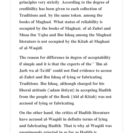
𝐩𝐫𝐢𝐧𝐜𝐢𝐩𝐥𝐞𝐬 𝐯𝐞𝐫𝐲 𝐬𝐭𝐫𝐢𝐜𝐭𝐥𝐲. 𝐀𝐜𝐜𝐨𝐫𝐝𝐢𝐧𝐠 𝐭𝐨 𝐭𝐡𝐞 𝐝𝐞𝐠𝐫𝐞𝐞 𝐨𝐟
𝐜𝐫𝐞𝐝𝐢𝐛𝐢𝐥𝐢𝐭𝐲 𝐡𝐚𝐬 𝐛𝐞𝐞𝐧 𝐠𝐢𝐯𝐞𝐧 𝐭𝐨 𝐞𝐚𝐜𝐡 𝐜𝐨𝐥𝐥𝐞𝐜𝐭𝐢𝐨𝐧 𝐨𝐟
𝐓𝐫𝐚𝐝𝐢𝐭𝐢𝐨𝐧𝐬 𝐚𝐧𝐝, 𝐛𝐲 𝐭𝐡𝐞 𝐬𝐚𝐦𝐞 𝐭𝐨𝐤𝐞𝐧, 𝐚𝐦𝐨𝐧𝐠 𝐭𝐡𝐞
𝐛𝐨𝐨𝐤𝐬 𝐨𝐟 𝐌𝐚𝐠𝐡𝐚𝐳𝐢. 𝐖𝐡𝐚𝐭 𝐬𝐭𝐚𝐭𝐮𝐬 𝐨𝐟 𝐫𝐞𝐥𝐢𝐚𝐛𝐢𝐥𝐢𝐭𝐲 𝐢𝐬
𝐨𝐜𝐜𝐮𝐩𝐢𝐞𝐝 𝐛𝐲 𝐭𝐡𝐞 𝐛𝐨𝐨𝐤𝐬 𝐨𝐟 𝐌𝐚𝐠𝐡𝐚𝐳𝐢, 𝐨𝐟 𝐚𝐥-𝐙𝐮𝐡𝐫𝐢 𝐚𝐧𝐝
𝐌𝐮𝐬𝐚 𝐢𝐛𝐧 ‘𝐔𝐪𝐛𝐚 𝐚𝐧𝐝 𝐈𝐛𝐧 𝐈𝐬𝐡𝐚𝐪 𝐚𝐦𝐨𝐧𝐠 𝐭𝐡𝐞 𝐌𝐚𝐠𝐡𝐚𝐳𝐢
𝐥𝐢𝐭𝐞𝐫𝐚𝐭𝐮𝐫𝐞 𝐢𝐬 𝐧𝐨𝐭 𝐨𝐜𝐜𝐮𝐩𝐢𝐞𝐝 𝐛𝐲 𝐭𝐡𝐞 𝐊𝐢𝐭𝐚𝐛 𝐚𝐥-𝐌𝐚𝐠𝐡𝐚𝐳𝐢
𝐨𝐟 𝐚𝐥-𝐖𝐚𝐪𝐢𝐝𝐢.
𝐓𝐡𝐞 𝐫𝐞𝐚𝐬𝐨𝐧 𝐟𝐨𝐫 𝐝𝐢𝐟𝐟𝐞𝐫𝐞𝐧𝐜𝐞 𝐢𝐧 𝐝𝐞𝐠𝐫𝐞𝐞 𝐨𝐟 𝐚𝐜𝐜𝐞𝐩𝐭𝐚𝐛𝐢𝐥𝐢𝐭𝐲
𝐢𝐟 𝐬𝐢𝐦𝐩𝐥𝐞 𝐚𝐧𝐝 𝐢𝐭 𝐢𝐬 𝐭𝐡𝐚𝐭 𝐭𝐡𝐞 𝐞𝐱𝐩𝐞𝐫𝐭𝐬 𝐨𝐟 𝐭𝐡𝐞 “ ’𝐈𝐥𝐦 𝐚𝐥-
𝐉𝐚𝐫𝐡 𝐰𝐚 𝐚𝐥-𝐓𝐚’𝐝𝐢𝐥” 𝐜𝐨𝐮𝐥𝐝 𝐧𝐨𝐭 𝐟𝐢𝐧𝐝 𝐞𝐯𝐢𝐝𝐞𝐧𝐜𝐞 𝐭𝐨 𝐚𝐜𝐜𝐮𝐬𝐞
𝐚𝐥-𝐙𝐮𝐡𝐫𝐢 𝐚𝐧𝐝 𝐈𝐛𝐧 𝐈𝐬𝐡𝐚𝐪 𝐨𝐟 𝐥𝐲𝐢𝐧𝐠 𝐨𝐫 𝐟𝐚𝐛𝐫𝐢𝐜𝐚𝐭𝐢𝐧𝐠
𝐓𝐫𝐚𝐝𝐢𝐭𝐢𝐨𝐧𝐬. 𝐈𝐛𝐧 𝐈𝐬𝐡𝐚𝐪, 𝐚𝐥𝐭𝐡𝐨𝐮𝐠𝐡 𝐜𝐡𝐚𝐫𝐠𝐞𝐝 𝐟𝐨𝐫 𝐡𝐢𝐬
𝐥𝐢𝐛𝐞𝐫𝐚𝐥 𝐚𝐭𝐭𝐢𝐭𝐮𝐝𝐞 (‘𝐚𝐝𝐚𝐦 𝐢𝐡𝐭𝐢𝐲𝐚𝐭) 𝐢𝐧 𝐚𝐜𝐜𝐞𝐩𝐭𝐢𝐧𝐠 𝐇𝐚𝐝𝐢𝐭𝐡
𝐟𝐫𝐨𝐦 𝐭𝐡𝐞 𝐩𝐞𝐨𝐩𝐥𝐞 𝐨𝐟 𝐭𝐡𝐞 𝐁𝐨𝐨𝐤 (𝐀𝐡𝐥 𝐚𝐥-𝐊𝐢𝐭𝐚𝐛) 𝐰𝐚𝐬 𝐧𝐨𝐭
𝐚𝐜𝐜𝐮𝐬𝐞𝐝 𝐨𝐟 𝐥𝐲𝐢𝐧𝐠 𝐨𝐫 𝐟𝐚𝐛𝐫𝐢𝐜𝐚𝐭𝐢𝐧𝐠.
𝐎𝐧 𝐭𝐡𝐞 𝐨𝐭𝐡𝐞𝐫 𝐡𝐚𝐧𝐝, 𝐭𝐡𝐞 𝐜𝐫𝐢𝐭𝐢𝐜𝐬 𝐨𝐟 𝐇𝐚𝐝𝐢𝐭𝐡 𝐥𝐢𝐭𝐞𝐫𝐚𝐭𝐮𝐫𝐞
𝐡𝐚𝐯𝐞 𝐚𝐜𝐜𝐮𝐬𝐞𝐝 𝐚𝐥-𝐖𝐚𝐪𝐢𝐝𝐢 𝐢𝐧 𝐝𝐞𝐟𝐢𝐧𝐢𝐭𝐞 𝐭𝐞𝐫𝐦𝐬 𝐨𝐟 𝐥𝐲𝐢𝐧𝐠
𝐚𝐧𝐝 𝐟𝐚𝐛𝐫𝐢𝐜𝐚𝐭𝐢𝐧𝐠 𝐇𝐚𝐝𝐢𝐭𝐡. 𝐓𝐡𝐚𝐭 𝐢𝐬 𝐰𝐡𝐲 𝐚𝐥-𝐖𝐚𝐪𝐢𝐝𝐢 𝐰𝐚𝐬
𝐮𝐧𝐚𝐧𝐢𝐦𝐨𝐮𝐬𝐥𝐲 𝐫𝐞𝐣𝐞𝐜𝐭𝐞𝐝 𝐢𝐧 𝐬𝐨 𝐟𝐚𝐫 𝐚𝐬 𝐇𝐚𝐝𝐢𝐭𝐡 𝐢𝐬