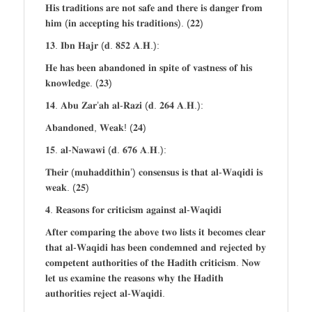
𝐇𝐢𝐬 𝐭𝐫𝐚𝐝𝐢𝐭𝐢𝐨𝐧𝐬 𝐚𝐫𝐞 𝐧𝐨𝐭 𝐬𝐚𝐟𝐞 𝐚𝐧𝐝 𝐭𝐡𝐞𝐫𝐞 𝐢𝐬 𝐝𝐚𝐧𝐠𝐞𝐫 𝐟𝐫𝐨𝐦
𝐡𝐢𝐦 (𝐢𝐧 𝐚𝐜𝐜𝐞𝐩𝐭𝐢𝐧𝐠 𝐡𝐢𝐬 𝐭𝐫𝐚𝐝𝐢𝐭𝐢𝐨𝐧𝐬). (𝟐𝟐)
𝟏𝟑. 𝐈𝐛𝐧 𝐇𝐚𝐣𝐫 (𝐝. 𝟖𝟓𝟐 𝐀.𝐇.):
𝐇𝐞 𝐡𝐚𝐬 𝐛𝐞𝐞𝐧 𝐚𝐛𝐚𝐧𝐝𝐨𝐧𝐞𝐝 𝐢𝐧 𝐬𝐩𝐢𝐭𝐞 𝐨𝐟 𝐯𝐚𝐬𝐭𝐧𝐞𝐬𝐬 𝐨𝐟 𝐡𝐢𝐬
𝐤𝐧𝐨𝐰𝐥𝐞𝐝𝐠𝐞. (𝟐𝟑)
𝟏𝟒. 𝐀𝐛𝐮 𝐙𝐚𝐫’𝐚𝐡 𝐚𝐥-𝐑𝐚𝐳𝐢 (𝐝. 𝟐𝟔𝟒 𝐀.𝐇.):
𝐀𝐛𝐚𝐧𝐝𝐨𝐧𝐞𝐝, 𝐖𝐞𝐚𝐤! (𝟐𝟒)
𝟏𝟓. 𝐚𝐥-𝐍𝐚𝐰𝐚𝐰𝐢 (𝐝. 𝟔𝟕𝟔 𝐀.𝐇.):
𝐓𝐡𝐞𝐢𝐫 (𝐦𝐮𝐡𝐚𝐝𝐝𝐢𝐭𝐡𝐢𝐧’) 𝐜𝐨𝐧𝐬𝐞𝐧𝐬𝐮𝐬 𝐢𝐬 𝐭𝐡𝐚𝐭 𝐚𝐥-𝐖𝐚𝐪𝐢𝐝𝐢 𝐢𝐬
𝐰𝐞𝐚𝐤. (𝟐𝟓)
𝟒. 𝐑𝐞𝐚𝐬𝐨𝐧𝐬 𝐟𝐨𝐫 𝐜𝐫𝐢𝐭𝐢𝐜𝐢𝐬𝐦 𝐚𝐠𝐚𝐢𝐧𝐬𝐭 𝐚𝐥-𝐖𝐚𝐪𝐢𝐝𝐢
𝐀𝐟𝐭𝐞𝐫 𝐜𝐨𝐦𝐩𝐚𝐫𝐢𝐧𝐠 𝐭𝐡𝐞 𝐚𝐛𝐨𝐯𝐞 𝐭𝐰𝐨 𝐥𝐢𝐬𝐭𝐬 𝐢𝐭 𝐛𝐞𝐜𝐨𝐦𝐞𝐬 𝐜𝐥𝐞𝐚𝐫
𝐭𝐡𝐚𝐭 𝐚𝐥-𝐖𝐚𝐪𝐢𝐝𝐢 𝐡𝐚𝐬 𝐛𝐞𝐞𝐧 𝐜𝐨𝐧𝐝𝐞𝐦𝐧𝐞𝐝 𝐚𝐧𝐝 𝐫𝐞𝐣𝐞𝐜𝐭𝐞𝐝 𝐛𝐲
𝐜𝐨𝐦𝐩𝐞𝐭𝐞𝐧𝐭 𝐚𝐮𝐭𝐡𝐨𝐫𝐢𝐭𝐢𝐞𝐬 𝐨𝐟 𝐭𝐡𝐞 𝐇𝐚𝐝𝐢𝐭𝐡 𝐜𝐫𝐢𝐭𝐢𝐜𝐢𝐬𝐦. 𝐍𝐨𝐰
𝐥𝐞𝐭 𝐮𝐬 𝐞𝐱𝐚𝐦𝐢𝐧𝐞 𝐭𝐡𝐞 𝐫𝐞𝐚𝐬𝐨𝐧𝐬 𝐰𝐡𝐲 𝐭𝐡𝐞 𝐇𝐚𝐝𝐢𝐭𝐡
𝐚𝐮𝐭𝐡𝐨𝐫𝐢𝐭𝐢𝐞𝐬 𝐫𝐞𝐣𝐞𝐜𝐭 𝐚𝐥-𝐖𝐚𝐪𝐢𝐝𝐢.