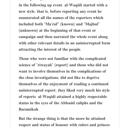
𝐢𝐧 𝐭𝐡𝐞 𝐟𝐨𝐥𝐥𝐨𝐰𝐢𝐧𝐠 𝐮𝐩 𝐞𝐯𝐞𝐧𝐭. 𝐚𝐥-𝐖𝐚𝐪𝐢𝐝𝐢 𝐬𝐭𝐚𝐫𝐭𝐞𝐝 𝐰𝐢𝐭𝐡 𝐚
𝐧𝐞𝐰 𝐬𝐭𝐲𝐥𝐞, 𝐭𝐡𝐚𝐭 𝐢𝐬, 𝐛𝐞𝐟𝐨𝐫𝐞 𝐫𝐞𝐩𝐨𝐫𝐭𝐢𝐧𝐠 𝐚𝐧𝐲 𝐞𝐯𝐞𝐧𝐭 𝐡𝐞
𝐞𝐧𝐮𝐦𝐞𝐫𝐚𝐭𝐞𝐝 𝐚𝐥𝐥 𝐭𝐡𝐞 𝐧𝐚𝐦𝐞𝐬 𝐨𝐟 𝐭𝐡𝐞 𝐫𝐞𝐩𝐨𝐫𝐭𝐞𝐫𝐬 𝐰𝐡𝐢𝐜𝐡
𝐢𝐧𝐜𝐥𝐮𝐝𝐞𝐝 𝐛𝐨𝐭𝐡 “𝐌𝐚’𝐫𝐮𝐟” (𝐤𝐧𝐨𝐰𝐧) 𝐚𝐧𝐝 “𝐌𝐚𝐣𝐡𝐮𝐥”
(𝐮𝐧𝐤𝐧𝐨𝐰𝐧) 𝐚𝐭 𝐭𝐡𝐞 𝐛𝐞𝐠𝐢𝐧𝐧𝐢𝐧𝐠 𝐨𝐟 𝐭𝐡𝐚𝐭 𝐞𝐯𝐞𝐧𝐭 𝐨𝐫
𝐜𝐚𝐦𝐩𝐚𝐢𝐠𝐧 𝐚𝐧𝐝 𝐭𝐡𝐞𝐧 𝐧𝐚𝐫𝐫𝐚𝐭𝐞𝐝 𝐭𝐡𝐞 𝐰𝐡𝐨𝐥𝐞 𝐞𝐯𝐞𝐧𝐭 𝐚𝐥𝐨𝐧𝐠
𝐰𝐢𝐭𝐡 𝐨𝐭𝐡𝐞𝐫 𝐫𝐞𝐥𝐞𝐯𝐚𝐧𝐭 𝐝𝐞𝐭𝐚𝐢𝐥𝐬 𝐢𝐧 𝐚𝐧 𝐮𝐧𝐢𝐧𝐭𝐞𝐫𝐫𝐮𝐩𝐭𝐞𝐝 𝐟𝐨𝐫𝐦
𝐚𝐭𝐭𝐫𝐚𝐜𝐭𝐢𝐧𝐠 𝐭𝐡𝐞 𝐢𝐧𝐭𝐞𝐫𝐞𝐬𝐭 𝐨𝐟 𝐭𝐡𝐞 𝐩𝐞𝐨𝐩𝐥𝐞.
𝐓𝐡𝐨𝐬𝐞 𝐰𝐡𝐨 𝐰𝐞𝐫𝐞 𝐧𝐨𝐭 𝐟𝐚𝐦𝐢𝐥𝐢𝐚𝐫 𝐰𝐢𝐭𝐡 𝐭𝐡𝐞 𝐜𝐨𝐦𝐩𝐥𝐢𝐜𝐚𝐭𝐞𝐝
𝐬𝐜𝐢𝐞𝐧𝐜𝐞 𝐨𝐟 “𝐫𝐢𝐰𝐚𝐲𝐚𝐡” (𝐫𝐞𝐩𝐨𝐫𝐭) 𝐚𝐧𝐝 𝐭𝐡𝐨𝐬𝐞 𝐰𝐡𝐨 𝐝𝐢𝐝 𝐧𝐨𝐭
𝐰𝐚𝐧𝐭 𝐭𝐨 𝐢𝐧𝐯𝐨𝐥𝐯𝐞 𝐭𝐡𝐞𝐦𝐬𝐞𝐥𝐯𝐞𝐬 𝐢𝐧 𝐭𝐡𝐞 𝐜𝐨𝐦𝐩𝐥𝐢𝐜𝐚𝐭𝐢𝐨𝐧𝐬 𝐨𝐟
𝐭𝐡𝐞 𝐜𝐥𝐨𝐬𝐞 𝐢𝐧𝐯𝐞𝐬𝐭𝐢𝐠𝐚𝐭𝐢𝐨𝐧𝐬, 𝐝𝐢𝐝 𝐧𝐨𝐭 𝐥𝐢𝐤𝐞 𝐭𝐨 𝐝𝐞𝐩𝐫𝐢𝐯𝐞
𝐭𝐡𝐞𝐦𝐬𝐞𝐥𝐯𝐞𝐬 𝐨𝐟 𝐭𝐡𝐞 𝐞𝐧𝐣𝐨𝐲𝐦𝐞𝐧𝐭 𝐨𝐟 𝐫𝐞𝐚𝐝𝐢𝐧𝐠 𝐚 𝐜𝐨𝐧𝐭𝐢𝐧𝐮𝐞𝐝
𝐮𝐧𝐢𝐧𝐭𝐞𝐫𝐫𝐮𝐩𝐭𝐞𝐝 𝐫𝐞𝐩𝐨𝐫𝐭, 𝐭𝐡𝐞𝐲 𝐥𝐢𝐤𝐞𝐝 𝐯𝐞𝐫𝐲 𝐦𝐮𝐜𝐡 𝐡𝐢𝐬 𝐬𝐭𝐲𝐥𝐞
𝐨𝐟 𝐫𝐞𝐩𝐨𝐫𝐭𝐬. 𝐚𝐥-𝐖𝐚𝐪𝐢𝐝𝐢 𝐚𝐭𝐭𝐚𝐢𝐧𝐞𝐝 𝐚 𝐡𝐢𝐠𝐡𝐥𝐲 𝐫𝐞𝐬𝐩𝐞𝐜𝐭𝐚𝐛𝐥𝐞
𝐬𝐭𝐚𝐭𝐮𝐬 𝐢𝐧 𝐭𝐡𝐞 𝐞𝐲𝐞𝐬 𝐨𝐟 𝐭𝐡𝐞 𝐀𝐛𝐛𝐚𝐬𝐢𝐝 𝐜𝐚𝐥𝐢𝐩𝐡𝐬 𝐚𝐧𝐝 𝐭𝐡𝐞
𝐁𝐚𝐫𝐚𝐦𝐢𝐤𝐚𝐡.
𝐁𝐮𝐭 𝐭𝐡𝐞 𝐬𝐭𝐫𝐚𝐧𝐠𝐞 𝐭𝐡𝐢𝐧𝐠 𝐢𝐬 𝐭𝐡𝐚𝐭 𝐭𝐡𝐞 𝐦𝐨𝐫𝐞 𝐡𝐞 𝐚𝐭𝐭𝐚𝐢𝐧𝐞𝐝
𝐫𝐞𝐬𝐩𝐞𝐜𝐭 𝐚𝐧𝐝 𝐬𝐭𝐚𝐭𝐮𝐬 𝐨𝐟 𝐡𝐨𝐧𝐨𝐮𝐫 𝐰𝐢𝐭𝐡 𝐫𝐮𝐥𝐞𝐫𝐬 𝐚𝐧𝐝 𝐩𝐫𝐢𝐧𝐜𝐞𝐬