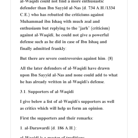
𝐚𝐥-𝐖𝐚𝐪𝐢𝐝𝐢 𝐜𝐨𝐮𝐥𝐝 𝐧𝐨𝐭 𝐟𝐢𝐧𝐝 𝐚 𝐦𝐨𝐫𝐞 𝐞𝐧𝐭𝐡𝐮𝐬𝐢𝐚𝐬𝐭𝐢𝐜
𝐝𝐞𝐟𝐞𝐧𝐝𝐞𝐫 𝐭𝐡𝐚𝐧 𝐈𝐛𝐧 𝐒𝐚𝐲𝐲𝐢𝐝 𝐚𝐥-𝐍𝐚𝐬 (𝐝. 𝟕𝟑𝟒 𝐀.𝐇./𝟏𝟑𝟑𝟒
𝐂.𝐄.) 𝐰𝐡𝐨 𝐡𝐚𝐬 𝐫𝐞𝐛𝐮𝐭𝐭𝐞𝐝 𝐭𝐡𝐞 𝐜𝐫𝐢𝐭𝐢𝐜𝐢𝐬𝐦𝐬 𝐚𝐠𝐚𝐢𝐧𝐬𝐭
𝐌𝐮𝐡𝐚𝐦𝐦𝐚𝐝 𝐢𝐛𝐧 𝐈𝐬𝐡𝐚𝐪 𝐰𝐢𝐭𝐡 𝐦𝐮𝐜𝐡 𝐳𝐞𝐚𝐥 𝐚𝐧𝐝
𝐞𝐧𝐭𝐡𝐮𝐬𝐢𝐚𝐬𝐦 𝐛𝐮𝐭 𝐫𝐞𝐩𝐥𝐲𝐢𝐧𝐠 𝐭𝐨 𝐭𝐡𝐞 “𝐣𝐚𝐫𝐡” (𝐜𝐫𝐢𝐭𝐢𝐜𝐢𝐬𝐦)
𝐚𝐠𝐚𝐢𝐧𝐬𝐭 𝐚𝐥-𝐖𝐚𝐪𝐢𝐝𝐢, 𝐡𝐞 𝐜𝐨𝐮𝐥𝐝 𝐧𝐨𝐭 𝐠𝐢𝐯𝐞 𝐚 𝐩𝐨𝐰𝐞𝐫𝐟𝐮𝐥
𝐝𝐞𝐟𝐞𝐧𝐬𝐞 𝐬𝐮𝐜𝐡 𝐚𝐬 𝐡𝐞 𝐝𝐢𝐝 𝐢𝐧 𝐜𝐚𝐬𝐞 𝐨𝐟 𝐈𝐛𝐧 𝐈𝐬𝐡𝐚𝐪 𝐚𝐧𝐝
𝐟𝐢𝐧𝐚𝐥𝐥𝐲 𝐚𝐝𝐦𝐢𝐭𝐭𝐞𝐝 𝐟𝐫𝐚𝐧𝐤𝐥𝐲:
𝐁𝐮𝐭 𝐭𝐡𝐞𝐫𝐞 𝐚𝐫𝐞 𝐬𝐞𝐯𝐞𝐫𝐞 𝐜𝐨𝐧𝐭𝐫𝐨𝐯𝐞𝐫𝐬𝐢𝐞𝐬 𝐚𝐠𝐚𝐢𝐧𝐬𝐭 𝐡𝐢𝐦. (𝟖)
𝐀𝐥𝐥 𝐭𝐡𝐞 𝐥𝐚𝐭𝐞𝐫 𝐝𝐞𝐟𝐞𝐧𝐝𝐞𝐫𝐬 𝐨𝐟 𝐚𝐥-𝐖𝐚𝐪𝐢𝐝𝐢 𝐡𝐚𝐯𝐞 𝐝𝐫𝐚𝐰𝐧
𝐮𝐩𝐨𝐧 𝐈𝐛𝐧 𝐒𝐚𝐲𝐲𝐢𝐝 𝐚𝐥-𝐍𝐚𝐬 𝐚𝐧𝐝 𝐧𝐨𝐧𝐞 𝐜𝐨𝐮𝐥𝐝 𝐚𝐝𝐝 𝐭𝐨 𝐰𝐡𝐚𝐭
𝐡𝐞 𝐡𝐚𝐬 𝐚𝐥𝐫𝐞𝐚𝐝𝐲 𝐰𝐫𝐢𝐭𝐭𝐞𝐧 𝐢𝐧 𝐚𝐥-𝐖𝐚𝐪𝐢𝐝𝐢’𝐬 𝐝𝐞𝐟𝐞𝐧𝐬𝐞.
𝟑.𝟏. 𝐒𝐮𝐩𝐩𝐨𝐫𝐭𝐞𝐫𝐬 𝐨𝐟 𝐚𝐥-𝐖𝐚𝐪𝐢𝐝𝐢
𝐈 𝐠𝐢𝐯𝐞 𝐛𝐞𝐥𝐨𝐰 𝐚 𝐥𝐢𝐬𝐭 𝐨𝐟 𝐚𝐥-𝐖𝐚𝐪𝐢𝐝𝐢’𝐬 𝐬𝐮𝐩𝐩𝐨𝐫𝐭𝐞𝐫𝐬 𝐚𝐬 𝐰𝐞𝐥𝐥
𝐚𝐬 𝐜𝐫𝐢𝐭𝐢𝐜𝐬 𝐰𝐡𝐢𝐜𝐡 𝐰𝐢𝐥𝐥 𝐡𝐞𝐥𝐩 𝐮𝐬 𝐟𝐨𝐫𝐦 𝐚𝐧 𝐨𝐩𝐢𝐧𝐢𝐨𝐧.
𝐅𝐢𝐫𝐬𝐭 𝐭𝐡𝐞 𝐬𝐮𝐩𝐩𝐨𝐫𝐭𝐞𝐫𝐬 𝐚𝐧𝐝 𝐭𝐡𝐞𝐢𝐫 𝐫𝐞𝐦𝐚𝐫𝐤𝐬:
𝟏. 𝐚𝐥-𝐃𝐚𝐫𝐚𝐰𝐚𝐫𝐝𝐢 (𝐝. 𝟏𝟖𝟔 𝐀.𝐇.):
𝐚𝐥-𝐖𝐚𝐪𝐢𝐝𝐢 𝐢𝐬 𝐚 𝐦𝐚𝐬𝐭𝐞𝐫 𝐨𝐟 𝐭𝐫𝐚𝐝𝐢𝐭𝐢𝐨𝐧𝐬.