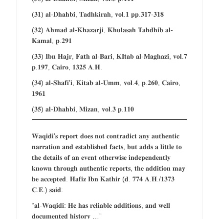
(𝟑𝟏) 𝐚𝐥-𝐃𝐡𝐚𝐡𝐛𝐢, 𝐓𝐚𝐝𝐡𝐤𝐢𝐫𝐚𝐡, 𝐯𝐨𝐥.𝟏 𝐩𝐩.𝟑𝟏𝟕-𝟑𝟏𝟖
(𝟑𝟐) 𝐀𝐡𝐦𝐚𝐝 𝐚𝐥-𝐊𝐡𝐚𝐳𝐚𝐫𝐣𝐢, 𝐊𝐡𝐮𝐥𝐚𝐬𝐚𝐡 𝐓𝐚𝐡𝐝𝐡𝐢𝐛 𝐚𝐥-
𝐊𝐚𝐦𝐚𝐥, 𝐩.𝟐𝟗𝟏
(𝟑𝟑) 𝐈𝐛𝐧 𝐇𝐚𝐣𝐫, 𝐅𝐚𝐭𝐡 𝐚𝐥-𝐁𝐚𝐫𝐢, 𝐊𝐈𝐭𝐚𝐛 𝐚𝐥-𝐌𝐚𝐠𝐡𝐚𝐳𝐢, 𝐯𝐨𝐥.𝟕
𝐩.𝟏𝟗𝟕, 𝐂𝐚𝐢𝐫𝐨, 𝟏𝟑𝟐𝟓 𝐀.𝐇.
(𝟑𝟒) 𝐚𝐥-𝐒𝐡𝐚𝐟𝐢’𝐢, 𝐊𝐢𝐭𝐚𝐛 𝐚𝐥-𝐔𝐦𝐦, 𝐯𝐨𝐥.𝟒, 𝐩.𝟐𝟔𝟎, 𝐂𝐚𝐢𝐫𝐨,
𝟏𝟗𝟔𝟏
(𝟑𝟓) 𝐚𝐥-𝐃𝐡𝐚𝐡𝐛𝐢, 𝐌𝐢𝐳𝐚𝐧, 𝐯𝐨𝐥.𝟑 𝐩.𝟏𝟏𝟎
𝐖𝐚𝐪𝐢𝐝𝐢’𝐬 𝐫𝐞𝐩𝐨𝐫𝐭 𝐝𝐨𝐞𝐬 𝐧𝐨𝐭 𝐜𝐨𝐧𝐭𝐫𝐚𝐝𝐢𝐜𝐭 𝐚𝐧𝐲 𝐚𝐮𝐭𝐡𝐞𝐧𝐭𝐢𝐜
𝐧𝐚𝐫𝐫𝐚𝐭𝐢𝐨𝐧 𝐚𝐧𝐝 𝐞𝐬𝐭𝐚𝐛𝐥𝐢𝐬𝐡𝐞𝐝 𝐟𝐚𝐜𝐭𝐬, 𝐛𝐮𝐭 𝐚𝐝𝐝𝐬 𝐚 𝐥𝐢𝐭𝐭𝐥𝐞 𝐭𝐨
𝐭𝐡𝐞 𝐝𝐞𝐭𝐚𝐢𝐥𝐬 𝐨𝐟 𝐚𝐧 𝐞𝐯𝐞𝐧𝐭 𝐨𝐭𝐡𝐞𝐫𝐰𝐢𝐬𝐞 𝐢𝐧𝐝𝐞𝐩𝐞𝐧𝐝𝐞𝐧𝐭𝐥𝐲
𝐤𝐧𝐨𝐰𝐧 𝐭𝐡𝐫𝐨𝐮𝐠𝐡 𝐚𝐮𝐭𝐡𝐞𝐧𝐭𝐢𝐜 𝐫𝐞𝐩𝐨𝐫𝐭𝐬, 𝐭𝐡𝐞 𝐚𝐝𝐝𝐢𝐭𝐢𝐨𝐧 𝐦𝐚𝐲
𝐛𝐞 𝐚𝐜𝐜𝐞𝐩𝐭𝐞𝐝. 𝐇𝐚𝐟𝐢𝐳 𝐈𝐛𝐧 𝐊𝐚𝐭𝐡𝐢𝐫 (𝐝. 𝟕𝟕𝟒 𝐀.𝐇./𝟏𝟑𝟕𝟑
𝐂.𝐄.) 𝐬𝐚𝐢𝐝:
“𝐚𝐥-𝐖𝐚𝐪𝐢𝐝𝐢: 𝐇𝐞 𝐡𝐚𝐬 𝐫𝐞𝐥𝐢𝐚𝐛𝐥𝐞 𝐚𝐝𝐝𝐢𝐭𝐢𝐨𝐧𝐬, 𝐚𝐧𝐝 𝐰𝐞𝐥𝐥
𝐝𝐨𝐜𝐮𝐦𝐞𝐧𝐭𝐞𝐝 𝐡𝐢𝐬𝐭𝐨𝐫𝐲 …”