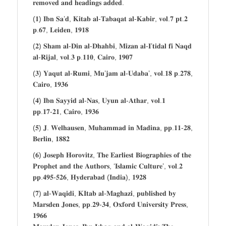
𝐫𝐞𝐦𝐨𝐯𝐞𝐝 𝐚𝐧𝐝 𝐡𝐞𝐚𝐝𝐢𝐧𝐠𝐬 𝐚𝐝𝐝𝐞𝐝.
(𝟏) 𝐈𝐛𝐧 𝐒𝐚’𝐝, 𝐊𝐢𝐭𝐚𝐛 𝐚𝐥-𝐓𝐚𝐛𝐚𝐪𝐚𝐭 𝐚𝐥-𝐊𝐚𝐛𝐢𝐫, 𝐯𝐨𝐥.𝟕 𝐩𝐭.𝟐
𝐩.𝟔𝟕, 𝐋𝐞𝐢𝐝𝐞𝐧, 𝟏𝟗𝟏𝟖
(𝟐) 𝐒𝐡𝐚𝐦 𝐚𝐥-𝐃𝐢𝐧 𝐚𝐥-𝐃𝐡𝐚𝐡𝐛𝐢, 𝐌𝐢𝐳𝐚𝐧 𝐚𝐥-𝐈’𝐭𝐢𝐝𝐚𝐥 𝐟𝐢 𝐍𝐚𝐪𝐝
𝐚𝐥-𝐑𝐢𝐣𝐚𝐥, 𝐯𝐨𝐥.𝟑 𝐩.𝟏𝟏𝟎, 𝐂𝐚𝐢𝐫𝐨, 𝟏𝟗𝟎𝟕
(𝟑) 𝐘𝐚𝐪𝐮𝐭 𝐚𝐥-𝐑𝐮𝐦𝐢, 𝐌𝐮’𝐣𝐚𝐦 𝐚𝐥-𝐔𝐝𝐚𝐛𝐚’, 𝐯𝐨𝐥.𝟏𝟖 𝐩.𝟐𝟕𝟖,
𝐂𝐚𝐢𝐫𝐨, 𝟏𝟗𝟑𝟔
(𝟒) 𝐈𝐛𝐧 𝐒𝐚𝐲𝐲𝐢𝐝 𝐚𝐥-𝐍𝐚𝐬, 𝐔𝐲𝐮𝐧 𝐚𝐥-𝐀𝐭𝐡𝐚𝐫, 𝐯𝐨𝐥.𝟏
𝐩𝐩.𝟏𝟕-𝟐𝟏, 𝐂𝐚𝐢𝐫𝐨, 𝟏𝟗𝟑𝟔
(𝟓) 𝐉. 𝐖𝐞𝐥𝐡𝐚𝐮𝐬𝐞𝐧, 𝐌𝐮𝐡𝐚𝐦𝐦𝐚𝐝 𝐢𝐧 𝐌𝐚𝐝𝐢𝐧𝐚, 𝐩𝐩.𝟏𝟏-𝟐𝟖,
𝐁𝐞𝐫𝐥𝐢𝐧, 𝟏𝟖𝟖𝟐
(𝟔) 𝐉𝐨𝐬𝐞𝐩𝐡 𝐇𝐨𝐫𝐨𝐯𝐢𝐭𝐳, 𝐓𝐡𝐞 𝐄𝐚𝐫𝐥𝐢𝐞𝐬𝐭 𝐁𝐢𝐨𝐠𝐫𝐚𝐩𝐡𝐢𝐞𝐬 𝐨𝐟 𝐭𝐡𝐞
𝐏𝐫𝐨𝐩𝐡𝐞𝐭 𝐚𝐧𝐝 𝐭𝐡𝐞 𝐀𝐮𝐭𝐡𝐨𝐫𝐬, ‘𝐈𝐬𝐥𝐚𝐦𝐢𝐜 𝐂𝐮𝐥𝐭𝐮𝐫𝐞’, 𝐯𝐨𝐥.𝟐
𝐩𝐩.𝟒𝟗𝟓-𝟓𝟐𝟔, 𝐇𝐲𝐝𝐞𝐫𝐚𝐛𝐚𝐝 (𝐈𝐧𝐝𝐢𝐚), 𝟏𝟗𝟐𝟖
(𝟕) 𝐚𝐥-𝐖𝐚𝐪𝐢𝐝𝐢, 𝐊𝐈𝐭𝐚𝐛 𝐚𝐥-𝐌𝐚𝐠𝐡𝐚𝐳𝐢, 𝐩𝐮𝐛𝐥𝐢𝐬𝐡𝐞𝐝 𝐛𝐲
𝐌𝐚𝐫𝐬𝐝𝐞𝐧 𝐉𝐨𝐧𝐞𝐬, 𝐩𝐩.𝟐𝟗-𝟑𝟒, 𝐎𝐱𝐟𝐨𝐫𝐝 𝐔𝐧𝐢𝐯𝐞𝐫𝐬𝐢𝐭𝐲 𝐏𝐫𝐞𝐬𝐬,
𝟏𝟗𝟔𝟔