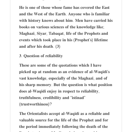
𝐇𝐞 𝐢𝐬 𝐨𝐧𝐞 𝐨𝐟 𝐭𝐡𝐨𝐬𝐞 𝐰𝐡𝐨𝐬𝐞 𝐟𝐚𝐦𝐞 𝐡𝐚𝐬 𝐜𝐨𝐯𝐞𝐫𝐞𝐝 𝐭𝐡𝐞 𝐄𝐚𝐬𝐭
𝐚𝐧𝐝 𝐭𝐡𝐞 𝐖𝐞𝐬𝐭 𝐨𝐟 𝐭𝐡𝐞 𝐄𝐚𝐫𝐭𝐡. 𝐀𝐧𝐲𝐨𝐧𝐞 𝐰𝐡𝐨 𝐢𝐬 𝐟𝐚𝐦𝐢𝐥𝐢𝐚𝐫
𝐰𝐢𝐭𝐡 𝐡𝐢𝐬𝐭𝐨𝐫𝐲 𝐤𝐧𝐨𝐰𝐬 𝐚𝐛𝐨𝐮𝐭 𝐡𝐢𝐦. 𝐌𝐞𝐧 𝐡𝐚𝐯𝐞 𝐜𝐚𝐫𝐫𝐢𝐞𝐝 𝐡𝐢𝐬
𝐛𝐨𝐨𝐤𝐬 𝐨𝐧 𝐯𝐚𝐫𝐢𝐨𝐮𝐬 𝐬𝐜𝐢𝐞𝐧𝐜𝐞𝐬 𝐨𝐟 𝐭𝐡𝐞 𝐤𝐧𝐨𝐰𝐥𝐞𝐝𝐠𝐞 𝐥𝐢𝐤𝐞;
𝐌𝐚𝐠𝐡𝐚𝐳𝐢, 𝐒𝐢𝐲𝐚𝐫, 𝐓𝐚𝐛𝐚𝐪𝐚𝐭, 𝐥𝐢𝐟𝐞 𝐨𝐟 𝐭𝐡𝐞 𝐏𝐫𝐨𝐩𝐡𝐞𝐭𝐬 𝐚𝐧𝐝
𝐞𝐯𝐞𝐧𝐭𝐬 𝐰𝐡𝐢𝐜𝐡 𝐭𝐨𝐨𝐤 𝐩𝐥𝐚𝐜𝐞 𝐢𝐧 𝐡𝐢𝐬 (𝐏𝐫𝐨𝐩𝐡𝐞𝐭’𝐬) 𝐥𝐢𝐟𝐞𝐭𝐢𝐦𝐞
𝐚𝐧𝐝 𝐚𝐟𝐭𝐞𝐫 𝐡𝐢𝐬 𝐝𝐞𝐚𝐭𝐡. (𝟑)
𝟑. 𝐐𝐮𝐞𝐬𝐭𝐢𝐨𝐧 𝐨𝐟 𝐫𝐞𝐥𝐢𝐚𝐛𝐢𝐥𝐢𝐭𝐲
𝐓𝐡𝐞𝐬𝐞 𝐚𝐫𝐞 𝐬𝐨𝐦𝐞 𝐨𝐟 𝐭𝐡𝐞 𝐪𝐮𝐨𝐭𝐚𝐭𝐢𝐨𝐧𝐬 𝐰𝐡𝐢𝐜𝐡 𝐈 𝐡𝐚𝐯𝐞
𝐩𝐢𝐜𝐤𝐞𝐝 𝐮𝐩 𝐚𝐭 𝐫𝐚𝐧𝐝𝐨𝐦 𝐚𝐬 𝐚𝐧 𝐞𝐯𝐢𝐝𝐞𝐧𝐜𝐞 𝐨𝐟 𝐚𝐥-𝐖𝐚𝐪𝐢𝐝𝐢’𝐬
𝐯𝐚𝐬𝐭 𝐤𝐧𝐨𝐰𝐥𝐞𝐝𝐠𝐞, 𝐞𝐬𝐩𝐞𝐜𝐢𝐚𝐥𝐥𝐲 𝐨𝐟 𝐭𝐡𝐞 𝐌𝐚𝐠𝐡𝐚𝐳𝐢, 𝐚𝐧𝐝 𝐨𝐟
𝐡𝐢𝐬 𝐬𝐡𝐚𝐫𝐩 𝐦𝐞𝐦𝐨𝐫𝐲. 𝐁𝐮𝐭 𝐭𝐡𝐞 𝐪𝐮𝐞𝐬𝐭𝐢𝐨𝐧 𝐢𝐬 𝐰𝐡𝐚𝐭 𝐩𝐨𝐬𝐢𝐭𝐢𝐨𝐧
𝐝𝐨𝐞𝐬 𝐚𝐥-𝐖𝐚𝐪𝐢𝐝𝐢 𝐞𝐧𝐣𝐨𝐲 𝐢𝐧 𝐫𝐞𝐬𝐩𝐞𝐜𝐭 𝐭𝐨 𝐫𝐞𝐥𝐢𝐚𝐛𝐢𝐥𝐢𝐭𝐲,
𝐭𝐫𝐮𝐭𝐡𝐟𝐮𝐥𝐧𝐞𝐬𝐬, 𝐜𝐫𝐞𝐝𝐢𝐛𝐢𝐥𝐢𝐭𝐲 𝐚𝐧𝐝 “𝐢𝐬𝐭𝐢𝐧𝐚𝐝”
(𝐭𝐫𝐮𝐬𝐭𝐰𝐨𝐫𝐭𝐡𝐢𝐧𝐞𝐬𝐬)?
𝐓𝐡𝐞 𝐎𝐫𝐢𝐞𝐧𝐭𝐚𝐥𝐢𝐬𝐭𝐬 𝐚𝐜𝐜𝐞𝐩𝐭 𝐚𝐥-𝐖𝐚𝐪𝐢𝐝𝐢 𝐚𝐬 𝐚 𝐫𝐞𝐥𝐢𝐚𝐛𝐥𝐞 𝐚𝐧𝐝
𝐯𝐚𝐥𝐮𝐚𝐛𝐥𝐞 𝐬𝐨𝐮𝐫𝐜𝐞 𝐟𝐨𝐫 𝐭𝐡𝐞 𝐥𝐢𝐟𝐞 𝐨𝐟 𝐭𝐡𝐞 𝐏𝐫𝐨𝐩𝐡𝐞𝐭 𝐚𝐧𝐝 𝐟𝐨𝐫
𝐭𝐡𝐞 𝐩𝐞𝐫𝐢𝐨𝐝 𝐢𝐦𝐦𝐞𝐝𝐢𝐚𝐭𝐞𝐥𝐲 𝐟𝐨𝐥𝐥𝐨𝐰𝐢𝐧𝐠 𝐭𝐡𝐞 𝐝𝐞𝐚𝐭𝐡 𝐨𝐟 𝐭𝐡𝐞