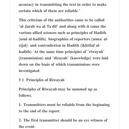
𝐚𝐜𝐜𝐮𝐫𝐚𝐜𝐲 𝐢𝐧 𝐭𝐫𝐚𝐧𝐬𝐦𝐢𝐭𝐭𝐢𝐧𝐠 𝐭𝐡𝐞 𝐭𝐞𝐱𝐭 𝐢𝐧 𝐨𝐫𝐝𝐞𝐫 𝐭𝐨 𝐦𝐚𝐤𝐞
𝐜𝐞𝐫𝐭𝐚𝐢𝐧 𝐰𝐡𝐢𝐜𝐡 𝐨𝐟 𝐭𝐡𝐞𝐦 𝐚𝐫𝐞 𝐫𝐞𝐥𝐢𝐚𝐛𝐥𝐞.”
𝐓𝐡𝐢𝐬 𝐜𝐫𝐢𝐭𝐢𝐜𝐢𝐬𝐦 𝐨𝐟 𝐭𝐡𝐞 𝐚𝐮𝐭𝐡𝐨𝐫𝐢𝐭𝐢𝐞𝐬 𝐜𝐚𝐦𝐞 𝐭𝐨 𝐛𝐞 𝐜𝐚𝐥𝐥𝐞𝐝
“𝐚𝐥-𝐉𝐚𝐫𝐚𝐡 𝐰𝐚 𝐚𝐥-𝐓𝐚’𝐝𝐢𝐥” 𝐚𝐧𝐝 𝐚𝐥𝐨𝐧𝐠 𝐰𝐢𝐭𝐡 𝐢𝐭 𝐜𝐚𝐦𝐞 𝐭𝐡𝐞
𝐯𝐚𝐫𝐢𝐨𝐮𝐬 𝐚𝐥𝐥𝐢𝐞𝐝 𝐬𝐜𝐢𝐞𝐧𝐜𝐞𝐬 𝐬𝐮𝐜𝐡 𝐚𝐬 𝐩𝐫𝐢𝐧𝐜𝐢𝐩𝐥𝐞𝐬 𝐨𝐟 𝐇𝐚𝐝𝐢𝐭𝐡
(𝐮𝐬𝐮𝐥 𝐚𝐥-𝐡𝐚𝐝𝐢𝐭𝐡), 𝐛𝐢𝐨𝐠𝐫𝐚𝐩𝐡𝐢𝐞𝐬 𝐨𝐟 𝐫𝐞𝐩𝐨𝐫𝐭𝐞𝐫𝐬 (𝐚𝐬𝐦𝐚’ 𝐚𝐥-
𝐫𝐢𝐣𝐚𝐥), 𝐚𝐧𝐝 𝐜𝐨𝐧𝐭𝐫𝐚𝐝𝐢𝐜𝐭𝐢𝐨𝐧 𝐢𝐧 𝐇𝐚𝐝𝐢𝐭𝐡 (𝐢𝐤𝐡𝐭𝐢𝐥𝐚𝐟 𝐚𝐥-
𝐡𝐚𝐝𝐢𝐭𝐡). 𝐀𝐭 𝐭𝐡𝐞 𝐬𝐚𝐦𝐞 𝐭𝐢𝐦𝐞 𝐩𝐫𝐢𝐧𝐜𝐢𝐩𝐥𝐞𝐬 𝐨𝐟 “𝐫𝐢𝐰𝐚𝐲𝐚𝐡”
(𝐭𝐫𝐚𝐧𝐬𝐦𝐢𝐬𝐬𝐢𝐨𝐧) 𝐚𝐧𝐝 “𝐝𝐢𝐫𝐚𝐲𝐚𝐡” (𝐤𝐧𝐨𝐰𝐥𝐞𝐝𝐠𝐞) 𝐰𝐞𝐫𝐞 𝐥𝐚𝐢𝐝
𝐝𝐨𝐰𝐧 𝐨𝐧 𝐭𝐡𝐞 𝐛𝐚𝐬𝐢𝐬 𝐨𝐟 𝐰𝐡𝐢𝐜𝐡 𝐭𝐫𝐚𝐧𝐬𝐦𝐢𝐬𝐬𝐢𝐨𝐧𝐬 𝐰𝐞𝐫𝐞
𝐢𝐧𝐯𝐞𝐬𝐭𝐢𝐠𝐚𝐭𝐞𝐝.
𝟓.𝟏. 𝐏𝐫𝐢𝐧𝐜𝐢𝐩𝐥𝐞𝐬 𝐨𝐟 𝐑𝐢𝐰𝐚𝐲𝐚𝐡
𝐏𝐫𝐢𝐧𝐜𝐢𝐩𝐥𝐞𝐬 𝐨𝐟 𝐑𝐢𝐰𝐚𝐲𝐚𝐡 𝐦𝐚𝐲 𝐛𝐞 𝐬𝐮𝐦𝐦𝐞𝐝 𝐮𝐩 𝐚𝐬
𝐟𝐨𝐥𝐥𝐨𝐰𝐬;
𝟏- 𝐓𝐫𝐚𝐧𝐬𝐦𝐢𝐭𝐭𝐞𝐫𝐬 𝐦𝐮𝐬𝐭 𝐛𝐞 𝐫𝐞𝐥𝐢𝐚𝐛𝐥𝐞 𝐟𝐫𝐨𝐦 𝐭𝐡𝐞 𝐛𝐞𝐠𝐢𝐧𝐧𝐢𝐧𝐠
𝐭𝐨 𝐭𝐡𝐞 𝐞𝐧𝐝 𝐨𝐟 𝐭𝐡𝐞 𝐫𝐞𝐩𝐨𝐫𝐭.
𝟐- 𝐓𝐡𝐞 𝐟𝐢𝐫𝐬𝐭 𝐭𝐫𝐚𝐧𝐬𝐦𝐢𝐭𝐭𝐞𝐫 𝐬𝐡𝐨𝐮𝐥𝐝 𝐛𝐞 𝐚𝐧 𝐞𝐲𝐞 𝐰𝐢𝐭𝐧𝐞𝐬𝐬 𝐨𝐟
𝐭𝐡𝐞 𝐞𝐯𝐞𝐧𝐭.