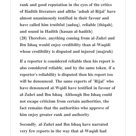
𝐫𝐚𝐧𝐤 𝐚𝐧𝐝 𝐠𝐨𝐨𝐝 𝐫𝐞𝐩𝐮𝐭𝐚𝐭𝐢𝐨𝐧 𝐢𝐧 𝐭𝐡𝐞 𝐞𝐲𝐞𝐬 𝐨𝐟 𝐭𝐡𝐞 𝐜𝐫𝐢𝐭𝐢𝐜𝐬
𝐨𝐟 𝐇𝐚𝐝𝐢𝐭𝐡 𝐥𝐢𝐭𝐞𝐫𝐚𝐭𝐮𝐫𝐞 𝐚𝐧𝐝 𝐚𝐥𝐥𝐭𝐡𝐞 “𝐚𝐬𝐡𝐚𝐛 𝐚𝐥-𝐑𝐢𝐣𝐚𝐥” 𝐡𝐚𝐯𝐞
𝐚𝐥𝐦𝐨𝐬𝐭 𝐮𝐧𝐚𝐧𝐢𝐦𝐨𝐮𝐬𝐥𝐲 𝐭𝐞𝐬𝐭𝐢𝐟𝐢𝐞𝐝 𝐢𝐧 𝐭𝐡𝐞𝐢𝐫 𝐟𝐚𝐯𝐨𝐮𝐫 𝐚𝐧𝐝
𝐡𝐚𝐯𝐞 𝐜𝐚𝐥𝐥𝐞𝐝 𝐡𝐢𝐦 𝐭𝐫𝐮𝐭𝐡𝐟𝐮𝐥 (𝐬𝐚𝐝𝐮𝐪), 𝐫𝐞𝐥𝐢𝐚𝐛𝐥𝐞 (𝐭𝐡𝐢𝐪𝐚𝐡),
𝐚𝐧𝐝 𝐬𝐨𝐮𝐧𝐝 𝐢𝐧 𝐇𝐚𝐝𝐢𝐭𝐡 (𝐡𝐚𝐬𝐬𝐚𝐧 𝐚𝐥-𝐡𝐚𝐝𝐢𝐭𝐡).
(𝟐𝟖) 𝐓𝐡𝐞𝐫𝐞𝐟𝐨𝐫𝐞, 𝐚𝐧𝐲𝐭𝐡𝐢𝐧𝐠 𝐜𝐨𝐦𝐢𝐧𝐠 𝐟𝐫𝐨𝐦 𝐚𝐥-𝐙𝐮𝐡𝐫𝐢 𝐚𝐧𝐝
𝐈𝐛𝐧 𝐈𝐬𝐡𝐚𝐪 𝐰𝐨𝐮𝐥𝐝 𝐞𝐧𝐣𝐨𝐲 𝐜𝐫𝐞𝐝𝐢𝐛𝐢𝐥𝐢𝐭𝐲 𝐭𝐡𝐚𝐧 𝐚𝐥-𝐖𝐚𝐪𝐢𝐝𝐢
𝐰𝐡𝐨𝐬𝐞 𝐜𝐫𝐞𝐝𝐢𝐛𝐢𝐥𝐢𝐭𝐲 𝐢𝐬 𝐝𝐢𝐬𝐩𝐮𝐭𝐞𝐝 𝐚𝐧𝐝 𝐢𝐧𝐣𝐮𝐫𝐞𝐝 (𝐦𝐚𝐣𝐫𝐮𝐡).
𝐈𝐟 𝐚 𝐫𝐞𝐩𝐨𝐫𝐭𝐞𝐫 𝐢𝐬 𝐜𝐨𝐧𝐬𝐢𝐝𝐞𝐫𝐞𝐝 𝐫𝐞𝐥𝐢𝐚𝐛𝐥𝐞 𝐭𝐡𝐞𝐧 𝐡𝐢𝐬 𝐫𝐞𝐩𝐨𝐫𝐭 𝐢𝐬
𝐚𝐥𝐬𝐨 𝐜𝐨𝐧𝐬𝐢𝐝𝐞𝐫𝐞𝐝 𝐫𝐞𝐥𝐢𝐚𝐛𝐥𝐞, 𝐚𝐧𝐝 𝐛𝐲 𝐭𝐡𝐞 𝐬𝐚𝐦𝐞 𝐭𝐨𝐤𝐞𝐧, 𝐢𝐟 𝐚
𝐫𝐞𝐩𝐨𝐫𝐭𝐞𝐫’𝐬 𝐫𝐞𝐥𝐢𝐚𝐛𝐢𝐥𝐢𝐭𝐲 𝐢𝐬 𝐝𝐢𝐬𝐩𝐮𝐭𝐞𝐝 𝐭𝐡𝐞𝐧 𝐡𝐢𝐬 𝐫𝐞𝐩𝐨𝐫𝐭 𝐭𝐨𝐨
𝐰𝐢𝐥𝐥 𝐛𝐞 𝐝𝐞𝐧𝐨𝐮𝐧𝐜𝐞𝐝. 𝐓𝐡𝐞 𝐬𝐚𝐦𝐞 𝐞𝐱𝐩𝐞𝐫𝐭𝐬 𝐨𝐟 “𝐑𝐢𝐣𝐚𝐥” 𝐰𝐡𝐨
𝐡𝐚𝐯𝐞 𝐝𝐞𝐧𝐨𝐮𝐧𝐜𝐞𝐝 𝐚𝐥-𝐖𝐪𝐢𝐝𝐢 𝐡𝐚𝐯𝐞 𝐭𝐞𝐬𝐭𝐢𝐟𝐢𝐞𝐝 𝐢𝐧 𝐟𝐚𝐯𝐨𝐮𝐫 𝐨𝐟
𝐚𝐥-𝐙𝐮𝐡𝐫𝐢 𝐚𝐧𝐝 𝐈𝐛𝐧 𝐈𝐬𝐡𝐚𝐪. 𝐀𝐥𝐭𝐡𝐨𝐮𝐠𝐡 𝐈𝐛𝐧 𝐈𝐬𝐡𝐚𝐪 𝐜𝐨𝐮𝐥𝐝
𝐧𝐨𝐭 𝐞𝐬𝐜𝐚𝐩𝐞 𝐜𝐫𝐢𝐭𝐢𝐜𝐢𝐬𝐦 𝐟𝐫𝐨𝐦 𝐜𝐞𝐫𝐭𝐚𝐢𝐧 𝐚𝐮𝐭𝐡𝐨𝐫𝐢𝐭𝐢𝐞𝐬, 𝐭𝐡𝐞
𝐟𝐚𝐜𝐭 𝐫𝐞𝐦𝐚𝐢𝐧𝐬 𝐭𝐡𝐚𝐭 𝐭𝐡𝐞 𝐚𝐮𝐭𝐡𝐨𝐫𝐢𝐭𝐢𝐞𝐬 𝐰𝐡𝐨 𝐚𝐩𝐩𝐫𝐨𝐯𝐞 𝐨𝐟
𝐡𝐢𝐦 𝐞𝐧𝐣𝐨𝐲 𝐠𝐫𝐞𝐚𝐭𝐞𝐫 𝐫𝐚𝐧𝐤 𝐚𝐧𝐝 𝐚𝐮𝐭𝐡𝐨𝐫𝐢𝐭𝐲.
𝐒𝐞𝐜𝐨𝐧𝐝𝐥𝐲, 𝐚𝐥-𝐙𝐮𝐡𝐫𝐢 𝐚𝐧𝐝 𝐈𝐛𝐧 𝐈𝐬𝐡𝐚𝐪 𝐡𝐚𝐯𝐞 𝐧𝐚𝐫𝐫𝐚𝐭𝐞𝐝
𝐯𝐞𝐫𝐲 𝐟𝐞𝐰 𝐫𝐞𝐩𝐨𝐫𝐭𝐬 𝐢𝐧 𝐭𝐡𝐞 𝐰𝐚𝐲 𝐭𝐡𝐚𝐭 𝐚𝐥-𝐖𝐚𝐪𝐢𝐝𝐢 𝐡𝐚𝐝