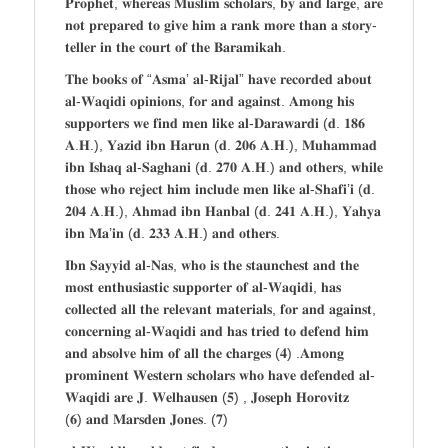
𝐏𝐫𝐨𝐩𝐡𝐞𝐭, 𝐰𝐡𝐞𝐫𝐞𝐚𝐬 𝐌𝐮𝐬𝐥𝐢𝐦 𝐬𝐜𝐡𝐨𝐥𝐚𝐫𝐬, 𝐛𝐲 𝐚𝐧𝐝 𝐥𝐚𝐫𝐠𝐞, 𝐚𝐫𝐞
𝐧𝐨𝐭 𝐩𝐫𝐞𝐩𝐚𝐫𝐞𝐝 𝐭𝐨 𝐠𝐢𝐯𝐞 𝐡𝐢𝐦 𝐚 𝐫𝐚𝐧𝐤 𝐦𝐨𝐫𝐞 𝐭𝐡𝐚𝐧 𝐚 𝐬𝐭𝐨𝐫𝐲-
𝐭𝐞𝐥𝐥𝐞𝐫 𝐢𝐧 𝐭𝐡𝐞 𝐜𝐨𝐮𝐫𝐭 𝐨𝐟 𝐭𝐡𝐞 𝐁𝐚𝐫𝐚𝐦𝐢𝐤𝐚𝐡.
𝐓𝐡𝐞 𝐛𝐨𝐨𝐤𝐬 𝐨𝐟 “𝐀𝐬𝐦𝐚’ 𝐚𝐥-𝐑𝐢𝐣𝐚𝐥” 𝐡𝐚𝐯𝐞 𝐫𝐞𝐜𝐨𝐫𝐝𝐞𝐝 𝐚𝐛𝐨𝐮𝐭
𝐚𝐥-𝐖𝐚𝐪𝐢𝐝𝐢 𝐨𝐩𝐢𝐧𝐢𝐨𝐧𝐬, 𝐟𝐨𝐫 𝐚𝐧𝐝 𝐚𝐠𝐚𝐢𝐧𝐬𝐭. 𝐀𝐦𝐨𝐧𝐠 𝐡𝐢𝐬
𝐬𝐮𝐩𝐩𝐨𝐫𝐭𝐞𝐫𝐬 𝐰𝐞 𝐟𝐢𝐧𝐝 𝐦𝐞𝐧 𝐥𝐢𝐤𝐞 𝐚𝐥-𝐃𝐚𝐫𝐚𝐰𝐚𝐫𝐝𝐢 (𝐝. 𝟏𝟖𝟔
𝐀.𝐇.), 𝐘𝐚𝐳𝐢𝐝 𝐢𝐛𝐧 𝐇𝐚𝐫𝐮𝐧 (𝐝. 𝟐𝟎𝟔 𝐀.𝐇.), 𝐌𝐮𝐡𝐚𝐦𝐦𝐚𝐝
𝐢𝐛𝐧 𝐈𝐬𝐡𝐚𝐪 𝐚𝐥-𝐒𝐚𝐠𝐡𝐚𝐧𝐢 (𝐝. 𝟐𝟕𝟎 𝐀.𝐇.) 𝐚𝐧𝐝 𝐨𝐭𝐡𝐞𝐫𝐬, 𝐰𝐡𝐢𝐥𝐞
𝐭𝐡𝐨𝐬𝐞 𝐰𝐡𝐨 𝐫𝐞𝐣𝐞𝐜𝐭 𝐡𝐢𝐦 𝐢𝐧𝐜𝐥𝐮𝐝𝐞 𝐦𝐞𝐧 𝐥𝐢𝐤𝐞 𝐚𝐥-𝐒𝐡𝐚𝐟𝐢’𝐢 (𝐝.
𝟐𝟎𝟒 𝐀.𝐇.), 𝐀𝐡𝐦𝐚𝐝 𝐢𝐛𝐧 𝐇𝐚𝐧𝐛𝐚𝐥 (𝐝. 𝟐𝟒𝟏 𝐀.𝐇.), 𝐘𝐚𝐡𝐲𝐚
𝐢𝐛𝐧 𝐌𝐚’𝐢𝐧 (𝐝. 𝟐𝟑𝟑 𝐀.𝐇.) 𝐚𝐧𝐝 𝐨𝐭𝐡𝐞𝐫𝐬.
𝐈𝐛𝐧 𝐒𝐚𝐲𝐲𝐢𝐝 𝐚𝐥-𝐍𝐚𝐬, 𝐰𝐡𝐨 𝐢𝐬 𝐭𝐡𝐞 𝐬𝐭𝐚𝐮𝐧𝐜𝐡𝐞𝐬𝐭 𝐚𝐧𝐝 𝐭𝐡𝐞
𝐦𝐨𝐬𝐭 𝐞𝐧𝐭𝐡𝐮𝐬𝐢𝐚𝐬𝐭𝐢𝐜 𝐬𝐮𝐩𝐩𝐨𝐫𝐭𝐞𝐫 𝐨𝐟 𝐚𝐥-𝐖𝐚𝐪𝐢𝐝𝐢, 𝐡𝐚𝐬
𝐜𝐨𝐥𝐥𝐞𝐜𝐭𝐞𝐝 𝐚𝐥𝐥 𝐭𝐡𝐞 𝐫𝐞𝐥𝐞𝐯𝐚𝐧𝐭 𝐦𝐚𝐭𝐞𝐫𝐢𝐚𝐥𝐬, 𝐟𝐨𝐫 𝐚𝐧𝐝 𝐚𝐠𝐚𝐢𝐧𝐬𝐭,
𝐜𝐨𝐧𝐜𝐞𝐫𝐧𝐢𝐧𝐠 𝐚𝐥-𝐖𝐚𝐪𝐢𝐝𝐢 𝐚𝐧𝐝 𝐡𝐚𝐬 𝐭𝐫𝐢𝐞𝐝 𝐭𝐨 𝐝𝐞𝐟𝐞𝐧𝐝 𝐡𝐢𝐦
𝐚𝐧𝐝 𝐚𝐛𝐬𝐨𝐥𝐯𝐞 𝐡𝐢𝐦 𝐨𝐟 𝐚𝐥𝐥 𝐭𝐡𝐞 𝐜𝐡𝐚𝐫𝐠𝐞𝐬 (𝟒) .𝐀𝐦𝐨𝐧𝐠
𝐩𝐫𝐨𝐦𝐢𝐧𝐞𝐧𝐭 𝐖𝐞𝐬𝐭𝐞𝐫𝐧 𝐬𝐜𝐡𝐨𝐥𝐚𝐫𝐬 𝐰𝐡𝐨 𝐡𝐚𝐯𝐞 𝐝𝐞𝐟𝐞𝐧𝐝𝐞𝐝 𝐚𝐥-
𝐖𝐚𝐪𝐢𝐝𝐢 𝐚𝐫𝐞 𝐉. 𝐖𝐞𝐥𝐡𝐚𝐮𝐬𝐞𝐧 (𝟓) , 𝐉𝐨𝐬𝐞𝐩𝐡 𝐇𝐨𝐫𝐨𝐯𝐢𝐭𝐳
(𝟔) 𝐚𝐧𝐝 𝐌𝐚𝐫𝐬𝐝𝐞𝐧 𝐉𝐨𝐧𝐞𝐬. (𝟕)