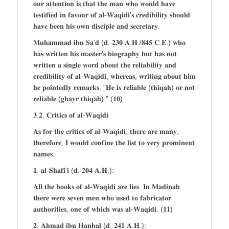
𝐨𝐮𝐫 𝐚𝐭𝐭𝐞𝐧𝐭𝐢𝐨𝐧 𝐢𝐬 𝐭𝐡𝐚𝐭 𝐭𝐡𝐞 𝐦𝐚𝐧 𝐰𝐡𝐨 𝐰𝐨𝐮𝐥𝐝 𝐡𝐚𝐯𝐞
𝐭𝐞𝐬𝐭𝐢𝐟𝐢𝐞𝐝 𝐢𝐧 𝐟𝐚𝐯𝐨𝐮𝐫 𝐨𝐟 𝐚𝐥-𝐖𝐚𝐪𝐢𝐝𝐢’𝐬 𝐜𝐫𝐞𝐝𝐢𝐛𝐢𝐥𝐢𝐭𝐲 𝐬𝐡𝐨𝐮𝐥𝐝
𝐡𝐚𝐯𝐞 𝐛𝐞𝐞𝐧 𝐡𝐢𝐬 𝐨𝐰𝐧 𝐝𝐢𝐬𝐜𝐢𝐩𝐥𝐞 𝐚𝐧𝐝 𝐬𝐞𝐜𝐫𝐞𝐭𝐚𝐫𝐲.
𝐌𝐮𝐡𝐚𝐦𝐦𝐚𝐝 𝐢𝐛𝐧 𝐒𝐚’𝐝 (𝐝. 𝟐𝟑𝟎 𝐀.𝐇./𝟖𝟒𝟓 𝐂.𝐄.) 𝐰𝐡𝐨
𝐡𝐚𝐬 𝐰𝐫𝐢𝐭𝐭𝐞𝐧 𝐡𝐢𝐬 𝐦𝐚𝐬𝐭𝐞𝐫’𝐬 𝐛𝐢𝐨𝐠𝐫𝐚𝐩𝐡𝐲 𝐛𝐮𝐭 𝐡𝐚𝐬 𝐧𝐨𝐭
𝐰𝐫𝐢𝐭𝐭𝐞𝐧 𝐚 𝐬𝐢𝐧𝐠𝐥𝐞 𝐰𝐨𝐫𝐝 𝐚𝐛𝐨𝐮𝐭 𝐭𝐡𝐞 𝐫𝐞𝐥𝐢𝐚𝐛𝐢𝐥𝐢𝐭𝐲 𝐚𝐧𝐝
𝐜𝐫𝐞𝐝𝐢𝐛𝐢𝐥𝐢𝐭𝐲 𝐨𝐟 𝐚𝐥-𝐖𝐚𝐪𝐢𝐝𝐢, 𝐰𝐡𝐞𝐫𝐞𝐚𝐬, 𝐰𝐫𝐢𝐭𝐢𝐧𝐠 𝐚𝐛𝐨𝐮𝐭 𝐡𝐢𝐦
𝐡𝐞 𝐩𝐨𝐢𝐧𝐭𝐞𝐝𝐥𝐲 𝐫𝐞𝐦𝐚𝐫𝐤𝐬. “𝐇𝐞 𝐢𝐬 𝐫𝐞𝐥𝐢𝐚𝐛𝐥𝐞 (𝐭𝐡𝐢𝐪𝐚𝐡) 𝐨𝐫 𝐧𝐨𝐭
𝐫𝐞𝐥𝐢𝐚𝐛𝐥𝐞 (𝐠𝐡𝐚𝐲𝐫 𝐭𝐡𝐢𝐪𝐚𝐡).” (𝟏𝟎)
𝟑.𝟐. 𝐂𝐫𝐢𝐭𝐢𝐜𝐬 𝐨𝐟 𝐚𝐥-𝐖𝐚𝐪𝐢𝐝𝐢
𝐀𝐬 𝐟𝐨𝐫 𝐭𝐡𝐞 𝐜𝐫𝐢𝐭𝐢𝐜𝐬 𝐨𝐟 𝐚𝐥-𝐖𝐚𝐪𝐢𝐝𝐢, 𝐭𝐡𝐞𝐫𝐞 𝐚𝐫𝐞 𝐦𝐚𝐧𝐲,
𝐭𝐡𝐞𝐫𝐞𝐟𝐨𝐫𝐞, 𝐈 𝐰𝐨𝐮𝐥𝐝 𝐜𝐨𝐧𝐟𝐢𝐧𝐞 𝐭𝐡𝐞 𝐥𝐢𝐬𝐭 𝐭𝐨 𝐯𝐞𝐫𝐲 𝐩𝐫𝐨𝐦𝐢𝐧𝐞𝐧𝐭
𝐧𝐚𝐦𝐞𝐬:
𝟏. 𝐚𝐥-𝐒𝐡𝐚𝐟𝐢’𝐢 (𝐝. 𝟐𝟎𝟒 𝐀.𝐇.):
𝐀𝐥𝐥 𝐭𝐡𝐞 𝐛𝐨𝐨𝐤𝐬 𝐨𝐟 𝐚𝐥-𝐖𝐚𝐪𝐢𝐝𝐢 𝐚𝐫𝐞 𝐥𝐢𝐞𝐬. 𝐈𝐧 𝐌𝐚𝐝𝐢𝐧𝐚𝐡
𝐭𝐡𝐞𝐫𝐞 𝐰𝐞𝐫𝐞 𝐬𝐞𝐯𝐞𝐧 𝐦𝐞𝐧 𝐰𝐡𝐨 𝐮𝐬𝐞𝐝 𝐭𝐨 𝐟𝐚𝐛𝐫𝐢𝐜𝐚𝐭𝐨𝐫
𝐚𝐮𝐭𝐡𝐨𝐫𝐢𝐭𝐢𝐞𝐬, 𝐨𝐧𝐞 𝐨𝐟 𝐰𝐡𝐢𝐜𝐡 𝐰𝐚𝐬 𝐚𝐥-𝐖𝐚𝐪𝐢𝐝𝐢. (𝟏𝟏)
𝟐. 𝐀𝐡𝐦𝐚𝐝 𝐢𝐛𝐧 𝐇𝐚𝐧𝐛𝐚𝐥 (𝐝. 𝟐𝟒𝟏 𝐀.𝐇.):