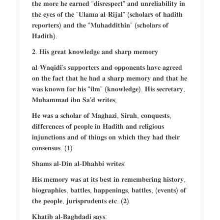
𝐭𝐡𝐞 𝐦𝐨𝐫𝐞 𝐡𝐞 𝐞𝐚𝐫𝐧𝐞𝐝 “𝐝𝐢𝐬𝐫𝐞𝐬𝐩𝐞𝐜𝐭” 𝐚𝐧𝐝 𝐮𝐧𝐫𝐞𝐥𝐢𝐚𝐛𝐢𝐥𝐢𝐭𝐲 𝐢𝐧
𝐭𝐡𝐞 𝐞𝐲𝐞𝐬 𝐨𝐟 𝐭𝐡𝐞 “𝐔𝐥𝐚𝐦𝐚 𝐚𝐥-𝐑𝐢𝐣𝐚𝐥” (𝐬𝐜𝐡𝐨𝐥𝐚𝐫𝐬 𝐨𝐟 𝐡𝐚𝐝𝐢𝐭𝐡
𝐫𝐞𝐩𝐨𝐫𝐭𝐞𝐫𝐬) 𝐚𝐧𝐝 𝐭𝐡𝐞 “𝐌𝐮𝐡𝐚𝐝𝐝𝐢𝐭𝐡𝐢𝐧” (𝐬𝐜𝐡𝐨𝐥𝐚𝐫𝐬 𝐨𝐟
𝐇𝐚𝐝𝐢𝐭𝐡).
𝟐. 𝐇𝐢𝐬 𝐠𝐫𝐞𝐚𝐭 𝐤𝐧𝐨𝐰𝐥𝐞𝐝𝐠𝐞 𝐚𝐧𝐝 𝐬𝐡𝐚𝐫𝐩 𝐦𝐞𝐦𝐨𝐫𝐲
𝐚𝐥-𝐖𝐚𝐪𝐢𝐝𝐢’𝐬 𝐬𝐮𝐩𝐩𝐨𝐫𝐭𝐞𝐫𝐬 𝐚𝐧𝐝 𝐨𝐩𝐩𝐨𝐧𝐞𝐧𝐭𝐬 𝐡𝐚𝐯𝐞 𝐚𝐠𝐫𝐞𝐞𝐝
𝐨𝐧 𝐭𝐡𝐞 𝐟𝐚𝐜𝐭 𝐭𝐡𝐚𝐭 𝐡𝐞 𝐡𝐚𝐝 𝐚 𝐬𝐡𝐚𝐫𝐩 𝐦𝐞𝐦𝐨𝐫𝐲 𝐚𝐧𝐝 𝐭𝐡𝐚𝐭 𝐡𝐞
𝐰𝐚𝐬 𝐤𝐧𝐨𝐰𝐧 𝐟𝐨𝐫 𝐡𝐢𝐬 “𝐢𝐥𝐦” (𝐤𝐧𝐨𝐰𝐥𝐞𝐝𝐠𝐞). 𝐇𝐢𝐬 𝐬𝐞𝐜𝐫𝐞𝐭𝐚𝐫𝐲,
𝐌𝐮𝐡𝐚𝐦𝐦𝐚𝐝 𝐢𝐛𝐧 𝐒𝐚’𝐝 𝐰𝐫𝐢𝐭𝐞𝐬;
𝐇𝐞 𝐰𝐚𝐬 𝐚 𝐬𝐜𝐡𝐨𝐥𝐚𝐫 𝐨𝐟 𝐌𝐚𝐠𝐡𝐚𝐳𝐢, 𝐒𝐢𝐫𝐚𝐡, 𝐜𝐨𝐧𝐪𝐮𝐞𝐬𝐭𝐬,
𝐝𝐢𝐟𝐟𝐞𝐫𝐞𝐧𝐜𝐞𝐬 𝐨𝐟 𝐩𝐞𝐨𝐩𝐥𝐞 𝐢𝐧 𝐇𝐚𝐝𝐢𝐭𝐡 𝐚𝐧𝐝 𝐫𝐞𝐥𝐢𝐠𝐢𝐨𝐮𝐬
𝐢𝐧𝐣𝐮𝐧𝐜𝐭𝐢𝐨𝐧𝐬 𝐚𝐧𝐝 𝐨𝐟 𝐭𝐡𝐢𝐧𝐠𝐬 𝐨𝐧 𝐰𝐡𝐢𝐜𝐡 𝐭𝐡𝐞𝐲 𝐡𝐚𝐝 𝐭𝐡𝐞𝐢𝐫
𝐜𝐨𝐧𝐬𝐞𝐧𝐬𝐮𝐬. (𝟏)
𝐒𝐡𝐚𝐦𝐬 𝐚𝐥-𝐃𝐢𝐧 𝐚𝐥-𝐃𝐡𝐚𝐡𝐛𝐢 𝐰𝐫𝐢𝐭𝐞𝐬:
𝐇𝐢𝐬 𝐦𝐞𝐦𝐨𝐫𝐲 𝐰𝐚𝐬 𝐚𝐭 𝐢𝐭𝐬 𝐛𝐞𝐬𝐭 𝐢𝐧 𝐫𝐞𝐦𝐞𝐦𝐛𝐞𝐫𝐢𝐧𝐠 𝐡𝐢𝐬𝐭𝐨𝐫𝐲,
𝐛𝐢𝐨𝐠𝐫𝐚𝐩𝐡𝐢𝐞𝐬, 𝐛𝐚𝐭𝐭𝐥𝐞𝐬, 𝐡𝐚𝐩𝐩𝐞𝐧𝐢𝐧𝐠𝐬, 𝐛𝐚𝐭𝐭𝐥𝐞𝐬, (𝐞𝐯𝐞𝐧𝐭𝐬) 𝐨𝐟
𝐭𝐡𝐞 𝐩𝐞𝐨𝐩𝐥𝐞, 𝐣𝐮𝐫𝐢𝐬𝐩𝐫𝐮𝐝𝐞𝐧𝐭𝐬 𝐞𝐭𝐜. (𝟐)
𝐊𝐡𝐚𝐭𝐢𝐛 𝐚𝐥-𝐁𝐚𝐠𝐡𝐝𝐚𝐝𝐢 𝐬𝐚𝐲𝐬: