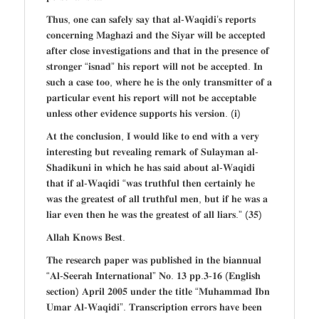
𝐓𝐡𝐮𝐬, 𝐨𝐧𝐞 𝐜𝐚𝐧 𝐬𝐚𝐟𝐞𝐥𝐲 𝐬𝐚𝐲 𝐭𝐡𝐚𝐭 𝐚𝐥-𝐖𝐚𝐪𝐢𝐝𝐢’𝐬 𝐫𝐞𝐩𝐨𝐫𝐭𝐬
𝐜𝐨𝐧𝐜𝐞𝐫𝐧𝐢𝐧𝐠 𝐌𝐚𝐠𝐡𝐚𝐳𝐢 𝐚𝐧𝐝 𝐭𝐡𝐞 𝐒𝐢𝐲𝐚𝐫 𝐰𝐢𝐥𝐥 𝐛𝐞 𝐚𝐜𝐜𝐞𝐩𝐭𝐞𝐝
𝐚𝐟𝐭𝐞𝐫 𝐜𝐥𝐨𝐬𝐞 𝐢𝐧𝐯𝐞𝐬𝐭𝐢𝐠𝐚𝐭𝐢𝐨𝐧𝐬 𝐚𝐧𝐝 𝐭𝐡𝐚𝐭 𝐢𝐧 𝐭𝐡𝐞 𝐩𝐫𝐞𝐬𝐞𝐧𝐜𝐞 𝐨𝐟
𝐬𝐭𝐫𝐨𝐧𝐠𝐞𝐫 “𝐢𝐬𝐧𝐚𝐝” 𝐡𝐢𝐬 𝐫𝐞𝐩𝐨𝐫𝐭 𝐰𝐢𝐥𝐥 𝐧𝐨𝐭 𝐛𝐞 𝐚𝐜𝐜𝐞𝐩𝐭𝐞𝐝. 𝐈𝐧
𝐬𝐮𝐜𝐡 𝐚 𝐜𝐚𝐬𝐞 𝐭𝐨𝐨, 𝐰𝐡𝐞𝐫𝐞 𝐡𝐞 𝐢𝐬 𝐭𝐡𝐞 𝐨𝐧𝐥𝐲 𝐭𝐫𝐚𝐧𝐬𝐦𝐢𝐭𝐭𝐞𝐫 𝐨𝐟 𝐚
𝐩𝐚𝐫𝐭𝐢𝐜𝐮𝐥𝐚𝐫 𝐞𝐯𝐞𝐧𝐭 𝐡𝐢𝐬 𝐫𝐞𝐩𝐨𝐫𝐭 𝐰𝐢𝐥𝐥 𝐧𝐨𝐭 𝐛𝐞 𝐚𝐜𝐜𝐞𝐩𝐭𝐚𝐛𝐥𝐞
𝐮𝐧𝐥𝐞𝐬𝐬 𝐨𝐭𝐡𝐞𝐫 𝐞𝐯𝐢𝐝𝐞𝐧𝐜𝐞 𝐬𝐮𝐩𝐩𝐨𝐫𝐭𝐬 𝐡𝐢𝐬 𝐯𝐞𝐫𝐬𝐢𝐨𝐧. (𝐢)
𝐀𝐭 𝐭𝐡𝐞 𝐜𝐨𝐧𝐜𝐥𝐮𝐬𝐢𝐨𝐧, 𝐈 𝐰𝐨𝐮𝐥𝐝 𝐥𝐢𝐤𝐞 𝐭𝐨 𝐞𝐧𝐝 𝐰𝐢𝐭𝐡 𝐚 𝐯𝐞𝐫𝐲
𝐢𝐧𝐭𝐞𝐫𝐞𝐬𝐭𝐢𝐧𝐠 𝐛𝐮𝐭 𝐫𝐞𝐯𝐞𝐚𝐥𝐢𝐧𝐠 𝐫𝐞𝐦𝐚𝐫𝐤 𝐨𝐟 𝐒𝐮𝐥𝐚𝐲𝐦𝐚𝐧 𝐚𝐥-
𝐒𝐡𝐚𝐝𝐢𝐤𝐮𝐧𝐢 𝐢𝐧 𝐰𝐡𝐢𝐜𝐡 𝐡𝐞 𝐡𝐚𝐬 𝐬𝐚𝐢𝐝 𝐚𝐛𝐨𝐮𝐭 𝐚𝐥-𝐖𝐚𝐪𝐢𝐝𝐢
𝐭𝐡𝐚𝐭 𝐢𝐟 𝐚𝐥-𝐖𝐚𝐪𝐢𝐝𝐢 “𝐰𝐚𝐬 𝐭𝐫𝐮𝐭𝐡𝐟𝐮𝐥 𝐭𝐡𝐞𝐧 𝐜𝐞𝐫𝐭𝐚𝐢𝐧𝐥𝐲 𝐡𝐞
𝐰𝐚𝐬 𝐭𝐡𝐞 𝐠𝐫𝐞𝐚𝐭𝐞𝐬𝐭 𝐨𝐟 𝐚𝐥𝐥 𝐭𝐫𝐮𝐭𝐡𝐟𝐮𝐥 𝐦𝐞𝐧, 𝐛𝐮𝐭 𝐢𝐟 𝐡𝐞 𝐰𝐚𝐬 𝐚
𝐥𝐢𝐚𝐫 𝐞𝐯𝐞𝐧 𝐭𝐡𝐞𝐧 𝐡𝐞 𝐰𝐚𝐬 𝐭𝐡𝐞 𝐠𝐫𝐞𝐚𝐭𝐞𝐬𝐭 𝐨𝐟 𝐚𝐥𝐥 𝐥𝐢𝐚𝐫𝐬.” (𝟑𝟓)
𝐀𝐥𝐥𝐚𝐡 𝐊𝐧𝐨𝐰𝐬 𝐁𝐞𝐬𝐭.
𝐓𝐡𝐞 𝐫𝐞𝐬𝐞𝐚𝐫𝐜𝐡 𝐩𝐚𝐩𝐞𝐫 𝐰𝐚𝐬 𝐩𝐮𝐛𝐥𝐢𝐬𝐡𝐞𝐝 𝐢𝐧 𝐭𝐡𝐞 𝐛𝐢𝐚𝐧𝐧𝐮𝐚𝐥
“𝐀𝐥-𝐒𝐞𝐞𝐫𝐚𝐡 𝐈𝐧𝐭𝐞𝐫𝐧𝐚𝐭𝐢𝐨𝐧𝐚𝐥” 𝐍𝐨. 𝟏𝟑 𝐩𝐩.𝟑-𝟏𝟔 (𝐄𝐧𝐠𝐥𝐢𝐬𝐡
𝐬𝐞𝐜𝐭𝐢𝐨𝐧) 𝐀𝐩𝐫𝐢𝐥 𝟐𝟎𝟎𝟓 𝐮𝐧𝐝𝐞𝐫 𝐭𝐡𝐞 𝐭𝐢𝐭𝐥𝐞 “𝐌𝐮𝐡𝐚𝐦𝐦𝐚𝐝 𝐈𝐛𝐧
𝐔𝐦𝐚𝐫 𝐀𝐥-𝐖𝐚𝐪𝐢𝐝𝐢”. 𝐓𝐫𝐚𝐧𝐬𝐜𝐫𝐢𝐩𝐭𝐢𝐨𝐧 𝐞𝐫𝐫𝐨𝐫𝐬 𝐡𝐚𝐯𝐞 𝐛𝐞𝐞𝐧