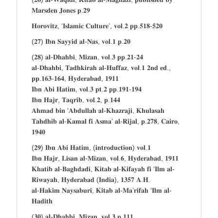
𝐌𝐚𝐫𝐬𝐝𝐞𝐧 𝐉𝐨𝐧𝐞𝐬 𝐩.𝟐𝟗
𝐇𝐨𝐫𝐨𝐯𝐢𝐭𝐳, ‘𝐈𝐬𝐥𝐚𝐦𝐢𝐜 𝐂𝐮𝐥𝐭𝐮𝐫𝐞’, 𝐯𝐨𝐥.𝟐 𝐩𝐩.𝟓𝟏𝟖-𝟓𝟐𝟎
(𝟐𝟕) 𝐈𝐛𝐧 𝐒𝐚𝐲𝐲𝐢𝐝 𝐚𝐥-𝐍𝐚𝐬, 𝐯𝐨𝐥.𝟏 𝐩.𝟐𝟎
(𝟐𝟖) 𝐚𝐥-𝐃𝐡𝐚𝐡𝐛𝐢, 𝐌𝐢𝐳𝐚𝐧, 𝐯𝐨𝐥.𝟑 𝐩𝐩.𝟐𝟏-𝟐𝟒
𝐚𝐥-𝐃𝐡𝐚𝐡𝐛𝐢, 𝐓𝐚𝐝𝐡𝐤𝐢𝐫𝐚𝐡 𝐚𝐥-𝐇𝐮𝐟𝐟𝐚𝐳, 𝐯𝐨𝐥.𝟏 𝟐𝐧𝐝 𝐞𝐝.,
𝐩𝐩.𝟏𝟔𝟑-𝟏𝟔𝟒, 𝐇𝐲𝐝𝐞𝐫𝐚𝐛𝐚𝐝, 𝟏𝟗𝟏𝟏
𝐈𝐛𝐧 𝐀𝐛𝐢 𝐇𝐚𝐭𝐢𝐦, 𝐯𝐨𝐥.𝟑 𝐩𝐭.𝟐 𝐩𝐩.𝟏𝟗𝟏-𝟏𝟗𝟒
𝐈𝐛𝐧 𝐇𝐚𝐣𝐫, 𝐓𝐚𝐪𝐫𝐢𝐛, 𝐯𝐨𝐥.𝟐, 𝐩.𝟏𝟒𝟒
𝐀𝐡𝐦𝐚𝐝 𝐛𝐢𝐧 ‘𝐀𝐛𝐝𝐮𝐥𝐥𝐚𝐡 𝐚𝐥-𝐊𝐡𝐚𝐳𝐫𝐚𝐣𝐢, 𝐊𝐡𝐮𝐥𝐚𝐬𝐚𝐡
𝐓𝐚𝐡𝐝𝐡𝐢𝐛 𝐚𝐥-𝐊𝐚𝐦𝐚𝐥 𝐟𝐢 𝐀𝐬𝐦𝐚’ 𝐚𝐥-𝐑𝐢𝐣𝐚𝐥, 𝐩.𝟐𝟕𝟖, 𝐂𝐚𝐢𝐫𝐨,
𝟏𝟗𝟒𝟎
(𝟐𝟗) 𝐈𝐛𝐧 𝐀𝐛𝐢 𝐇𝐚𝐭𝐢𝐦, (𝐢𝐧𝐭𝐫𝐨𝐝𝐮𝐜𝐭𝐢𝐨𝐧) 𝐯𝐨𝐥.𝟏
𝐈𝐛𝐧 𝐇𝐚𝐣𝐫, 𝐋𝐢𝐬𝐚𝐧 𝐚𝐥-𝐌𝐢𝐳𝐚𝐧, 𝐯𝐨𝐥.𝟔, 𝐇𝐲𝐝𝐞𝐫𝐚𝐛𝐚𝐝, 𝟏𝟗𝟏𝟏
𝐊𝐡𝐚𝐭𝐢𝐛 𝐚𝐥-𝐁𝐚𝐠𝐡𝐝𝐚𝐝𝐢, 𝐊𝐢𝐭𝐚𝐛 𝐚𝐥-𝐊𝐢𝐟𝐚𝐲𝐚𝐡 𝐟𝐢 ‘𝐈𝐥𝐦 𝐚𝐥-
𝐑𝐢𝐰𝐚𝐲𝐚𝐡, 𝐇𝐲𝐝𝐞𝐫𝐚𝐛𝐚𝐝 (𝐈𝐧𝐝𝐢𝐚), 𝟏𝟑𝟓𝟕 𝐀.𝐇.
𝐚𝐥-𝐇𝐚𝐤𝐢𝐦 𝐍𝐚𝐲𝐬𝐚𝐛𝐮𝐫𝐢, 𝐊𝐢𝐭𝐚𝐛 𝐚𝐥-𝐌𝐚’𝐫𝐢𝐟𝐚𝐡 ‘𝐈𝐥𝐦 𝐚𝐥-
𝐇𝐚𝐝𝐢𝐭𝐡
(𝟑𝟎) 𝐚𝐥-𝐃𝐡𝐚𝐡𝐛𝐢, 𝐌𝐢𝐳𝐚𝐧, 𝐯𝐨𝐥.𝟑 𝐩.𝟏𝟏𝟏