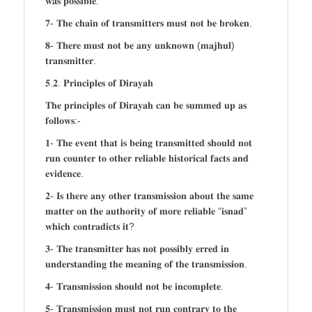
𝐰𝐚𝐬 𝐩𝐨𝐬𝐬𝐢𝐛𝐥𝐞.
𝟕- 𝐓𝐡𝐞 𝐜𝐡𝐚𝐢𝐧 𝐨𝐟 𝐭𝐫𝐚𝐧𝐬𝐦𝐢𝐭𝐭𝐞𝐫𝐬 𝐦𝐮𝐬𝐭 𝐧𝐨𝐭 𝐛𝐞 𝐛𝐫𝐨𝐤𝐞𝐧.
𝟖- 𝐓𝐡𝐞𝐫𝐞 𝐦𝐮𝐬𝐭 𝐧𝐨𝐭 𝐛𝐞 𝐚𝐧𝐲 𝐮𝐧𝐤𝐧𝐨𝐰𝐧 (𝐦𝐚𝐣𝐡𝐮𝐥)
𝐭𝐫𝐚𝐧𝐬𝐦𝐢𝐭𝐭𝐞𝐫.
𝟓.𝟐. 𝐏𝐫𝐢𝐧𝐜𝐢𝐩𝐥𝐞𝐬 𝐨𝐟 𝐃𝐢𝐫𝐚𝐲𝐚𝐡
𝐓𝐡𝐞 𝐩𝐫𝐢𝐧𝐜𝐢𝐩𝐥𝐞𝐬 𝐨𝐟 𝐃𝐢𝐫𝐚𝐲𝐚𝐡 𝐜𝐚𝐧 𝐛𝐞 𝐬𝐮𝐦𝐦𝐞𝐝 𝐮𝐩 𝐚𝐬
𝐟𝐨𝐥𝐥𝐨𝐰𝐬:-
𝟏- 𝐓𝐡𝐞 𝐞𝐯𝐞𝐧𝐭 𝐭𝐡𝐚𝐭 𝐢𝐬 𝐛𝐞𝐢𝐧𝐠 𝐭𝐫𝐚𝐧𝐬𝐦𝐢𝐭𝐭𝐞𝐝 𝐬𝐡𝐨𝐮𝐥𝐝 𝐧𝐨𝐭
𝐫𝐮𝐧 𝐜𝐨𝐮𝐧𝐭𝐞𝐫 𝐭𝐨 𝐨𝐭𝐡𝐞𝐫 𝐫𝐞𝐥𝐢𝐚𝐛𝐥𝐞 𝐡𝐢𝐬𝐭𝐨𝐫𝐢𝐜𝐚𝐥 𝐟𝐚𝐜𝐭𝐬 𝐚𝐧𝐝
𝐞𝐯𝐢𝐝𝐞𝐧𝐜𝐞.
𝟐- 𝐈𝐬 𝐭𝐡𝐞𝐫𝐞 𝐚𝐧𝐲 𝐨𝐭𝐡𝐞𝐫 𝐭𝐫𝐚𝐧𝐬𝐦𝐢𝐬𝐬𝐢𝐨𝐧 𝐚𝐛𝐨𝐮𝐭 𝐭𝐡𝐞 𝐬𝐚𝐦𝐞
𝐦𝐚𝐭𝐭𝐞𝐫 𝐨𝐧 𝐭𝐡𝐞 𝐚𝐮𝐭𝐡𝐨𝐫𝐢𝐭𝐲 𝐨𝐟 𝐦𝐨𝐫𝐞 𝐫𝐞𝐥𝐢𝐚𝐛𝐥𝐞 “𝐢𝐬𝐧𝐚𝐝”
𝐰𝐡𝐢𝐜𝐡 𝐜𝐨𝐧𝐭𝐫𝐚𝐝𝐢𝐜𝐭𝐬 𝐢𝐭?
𝟑- 𝐓𝐡𝐞 𝐭𝐫𝐚𝐧𝐬𝐦𝐢𝐭𝐭𝐞𝐫 𝐡𝐚𝐬 𝐧𝐨𝐭 𝐩𝐨𝐬𝐬𝐢𝐛𝐥𝐲 𝐞𝐫𝐫𝐞𝐝 𝐢𝐧
𝐮𝐧𝐝𝐞𝐫𝐬𝐭𝐚𝐧𝐝𝐢𝐧𝐠 𝐭𝐡𝐞 𝐦𝐞𝐚𝐧𝐢𝐧𝐠 𝐨𝐟 𝐭𝐡𝐞 𝐭𝐫𝐚𝐧𝐬𝐦𝐢𝐬𝐬𝐢𝐨𝐧.
𝟒- 𝐓𝐫𝐚𝐧𝐬𝐦𝐢𝐬𝐬𝐢𝐨𝐧 𝐬𝐡𝐨𝐮𝐥𝐝 𝐧𝐨𝐭 𝐛𝐞 𝐢𝐧𝐜𝐨𝐦𝐩𝐥𝐞𝐭𝐞.
𝟓- 𝐓𝐫𝐚𝐧𝐬𝐦𝐢𝐬𝐬𝐢𝐨𝐧 𝐦𝐮𝐬𝐭 𝐧𝐨𝐭 𝐫𝐮𝐧 𝐜𝐨𝐧𝐭𝐫𝐚𝐫𝐲 𝐭𝐨 𝐭𝐡𝐞