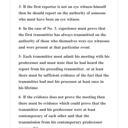
𝟑- 𝐈𝐟 𝐭𝐡𝐞 𝐟𝐢𝐫𝐬𝐭 𝐫𝐞𝐩𝐨𝐫𝐭𝐞𝐫 𝐢𝐬 𝐧𝐨𝐭 𝐚𝐧 𝐞𝐲𝐞 𝐰𝐢𝐭𝐧𝐞𝐬𝐬 𝐡𝐢𝐦𝐬𝐞𝐥𝐟
𝐭𝐡𝐞𝐧 𝐡𝐞 𝐬𝐡𝐨𝐮𝐥𝐝 𝐫𝐞𝐩𝐨𝐫𝐭 𝐨𝐧 𝐭𝐡𝐞 𝐚𝐮𝐭𝐡𝐨𝐫𝐢𝐭𝐲 𝐨𝐟 𝐬𝐨𝐦𝐞𝐨𝐧𝐞
𝐰𝐡𝐨 𝐦𝐮𝐬𝐭 𝐡𝐚𝐯𝐞 𝐛𝐞𝐞𝐧 𝐚𝐧 𝐞𝐲𝐞 𝐰𝐢𝐭𝐧𝐞𝐬𝐬.
𝟒- 𝐈𝐧 𝐭𝐡𝐞 𝐜𝐚𝐬𝐞 𝐨𝐟 𝐍𝐨. 𝟑, 𝐞𝐱𝐩𝐞𝐫𝐢𝐞𝐧𝐜𝐞 𝐦𝐮𝐬𝐭 𝐩𝐫𝐨𝐯𝐞 𝐭𝐡𝐚𝐭
𝐭𝐡𝐞 𝐟𝐢𝐫𝐬𝐭 𝐭𝐫𝐚𝐧𝐬𝐦𝐢𝐭𝐭𝐞𝐫 𝐡𝐚𝐬 𝐚𝐥𝐰𝐚𝐲𝐬 𝐭𝐫𝐚𝐧𝐬𝐦𝐢𝐭𝐭𝐞𝐝 𝐨𝐧 𝐭𝐡𝐞
𝐚𝐮𝐭𝐡𝐨𝐫𝐢𝐭𝐲 𝐨𝐟 𝐭𝐡𝐨𝐬𝐞 𝐰𝐡𝐨 𝐭𝐡𝐞𝐦𝐬𝐞𝐥𝐯𝐞𝐬 𝐰𝐞𝐫𝐞 𝐞𝐲𝐞 𝐰𝐢𝐭𝐧𝐞𝐬𝐬𝐞𝐬
𝐚𝐧𝐝 𝐰𝐞𝐫𝐞 𝐩𝐫𝐞𝐬𝐞𝐧𝐭 𝐚𝐭 𝐭𝐡𝐚𝐭 𝐩𝐚𝐫𝐭𝐢𝐜𝐮𝐥𝐚𝐫 𝐞𝐯𝐞𝐧𝐭.
𝟓- 𝐄𝐚𝐜𝐡 𝐭𝐫𝐚𝐧𝐬𝐦𝐢𝐭𝐭𝐞𝐫 𝐦𝐮𝐬𝐭 𝐚𝐝𝐦𝐢𝐭 𝐡𝐢𝐬 𝐦𝐞𝐞𝐭𝐢𝐧𝐠 𝐰𝐢𝐭𝐡 𝐡𝐢𝐬
𝐩𝐫𝐞𝐝𝐞𝐜𝐞𝐬𝐬𝐨𝐫 𝐚𝐧𝐝 𝐦𝐮𝐬𝐭 𝐬𝐭𝐚𝐭𝐞 𝐭𝐡𝐚𝐭 𝐡𝐞 𝐡𝐚𝐝 𝐡𝐞𝐚𝐫𝐝 𝐭𝐡𝐞
𝐫𝐞𝐩𝐨𝐫𝐭 𝐟𝐫𝐨𝐦 𝐡𝐢𝐬 𝐩𝐫𝐞𝐜𝐞𝐝𝐢𝐧𝐠 𝐭𝐫𝐚𝐧𝐬𝐦𝐢𝐭𝐭𝐞𝐫, 𝐨𝐫 𝐚𝐭 𝐥𝐞𝐚𝐬𝐭
𝐭𝐡𝐞𝐫𝐞 𝐦𝐮𝐬𝐭 𝐛𝐞 𝐬𝐮𝐟𝐟𝐢𝐜𝐢𝐞𝐧𝐭 𝐞𝐯𝐢𝐝𝐞𝐧𝐜𝐞 𝐨𝐟 𝐭𝐡𝐞 𝐟𝐚𝐜𝐭 𝐭𝐡𝐚𝐭 𝐭𝐡𝐞
𝐭𝐫𝐚𝐧𝐬𝐦𝐢𝐭𝐭𝐞𝐫 𝐡𝐚𝐝 𝐦𝐞𝐭 𝐡𝐢𝐬 𝐩𝐫𝐨𝐜𝐞𝐬𝐬𝐨𝐫 𝐚𝐭 𝐥𝐞𝐚𝐬𝐭 𝐨𝐧𝐜𝐞 𝐢𝐧
𝐡𝐢𝐬 𝐥𝐢𝐟𝐞𝐭𝐢𝐦𝐞.
𝟔- 𝐈𝐟 𝐭𝐡𝐞 𝐞𝐯𝐢𝐝𝐞𝐧𝐜𝐞 𝐝𝐨𝐞𝐬 𝐧𝐨𝐭 𝐩𝐫𝐨𝐯𝐞 𝐭𝐡𝐞 𝐦𝐞𝐞𝐭𝐢𝐧𝐠 𝐭𝐡𝐞𝐧
𝐭𝐡𝐞𝐫𝐞 𝐦𝐮𝐬𝐭 𝐛𝐞 𝐞𝐯𝐢𝐝𝐞𝐧𝐜𝐞 𝐰𝐡𝐢𝐜𝐡 𝐜𝐨𝐮𝐥𝐝 𝐩𝐫𝐨𝐯𝐞 𝐭𝐡𝐚𝐭 𝐭𝐡𝐞
𝐭𝐫𝐚𝐧𝐬𝐦𝐢𝐭𝐭𝐞𝐫 𝐚𝐧𝐝 𝐡𝐢𝐬 𝐩𝐫𝐞𝐝𝐞𝐜𝐞𝐬𝐬𝐨𝐫 𝐰𝐞𝐫𝐞 𝐚𝐭 𝐥𝐞𝐚𝐬𝐭
𝐜𝐨𝐧𝐭𝐞𝐦𝐩𝐨𝐫𝐚𝐫𝐲 𝐨𝐟 𝐞𝐚𝐜𝐡 𝐨𝐭𝐡𝐞𝐫 𝐚𝐧𝐝 𝐭𝐡𝐚𝐭 𝐭𝐡𝐞
𝐭𝐫𝐚𝐧𝐬𝐦𝐢𝐬𝐬𝐢𝐨𝐧 𝐟𝐫𝐨𝐦 𝐡𝐢𝐬 𝐜𝐨𝐧𝐭𝐞𝐦𝐩𝐨𝐫𝐚𝐫𝐲 𝐩𝐫𝐞𝐝𝐞𝐜𝐞𝐬𝐬𝐨𝐫