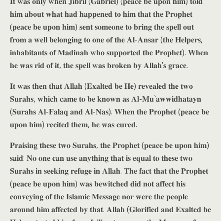
𝐈𝐭 𝐰𝐚𝐬 𝐨𝐧𝐥𝐲 𝐰𝐡𝐞𝐧 𝐉𝐢𝐛𝐫𝐢𝐥 (𝐆𝐚𝐛𝐫𝐢𝐞𝐥) (𝐩𝐞𝐚𝐜𝐞 𝐛𝐞 𝐮𝐩𝐨𝐧 𝐡𝐢𝐦) 𝐭𝐨𝐥𝐝
𝐡𝐢𝐦 𝐚𝐛𝐨𝐮𝐭 𝐰𝐡𝐚𝐭 𝐡𝐚𝐝 𝐡𝐚𝐩𝐩𝐞𝐧𝐞𝐝 𝐭𝐨 𝐡𝐢𝐦 𝐭𝐡𝐚𝐭 𝐭𝐡𝐞 𝐏𝐫𝐨𝐩𝐡𝐞𝐭
(𝐩𝐞𝐚𝐜𝐞 𝐛𝐞 𝐮𝐩𝐨𝐧 𝐡𝐢𝐦) 𝐬𝐞𝐧𝐭 𝐬𝐨𝐦𝐞𝐨𝐧𝐞 𝐭𝐨 𝐛𝐫𝐢𝐧𝐠 𝐭𝐡𝐞 𝐬𝐩𝐞𝐥𝐥 𝐨𝐮𝐭
𝐟𝐫𝐨𝐦 𝐚 𝐰𝐞𝐥𝐥 𝐛𝐞𝐥𝐨𝐧𝐠𝐢𝐧𝐠 𝐭𝐨 𝐨𝐧𝐞 𝐨𝐟 𝐭𝐡𝐞 𝐀𝐥-𝐀𝐧𝐬𝐚𝐫 (𝐭𝐡𝐞 𝐇𝐞𝐥𝐩𝐞𝐫𝐬,
𝐢𝐧𝐡𝐚𝐛𝐢𝐭𝐚𝐧𝐭𝐬 𝐨𝐟 𝐌𝐚𝐝𝐢𝐧𝐚𝐡 𝐰𝐡𝐨 𝐬𝐮𝐩𝐩𝐨𝐫𝐭𝐞𝐝 𝐭𝐡𝐞 𝐏𝐫𝐨𝐩𝐡𝐞𝐭). 𝐖𝐡𝐞𝐧
𝐡𝐞 𝐰𝐚𝐬 𝐫𝐢𝐝 𝐨𝐟 𝐢𝐭, 𝐭𝐡𝐞 𝐬𝐩𝐞𝐥𝐥 𝐰𝐚𝐬 𝐛𝐫𝐨𝐤𝐞𝐧 𝐛𝐲 𝐀𝐥𝐥𝐚𝐡’𝐬 𝐠𝐫𝐚𝐜𝐞.
𝐈𝐭 𝐰𝐚𝐬 𝐭𝐡𝐞𝐧 𝐭𝐡𝐚𝐭 𝐀𝐥𝐥𝐚𝐡 (𝐄𝐱𝐚𝐥𝐭𝐞𝐝 𝐛𝐞 𝐇𝐞) 𝐫𝐞𝐯𝐞𝐚𝐥𝐞𝐝 𝐭𝐡𝐞 𝐭𝐰𝐨
𝐒𝐮𝐫𝐚𝐡𝐬, 𝐰𝐡𝐢𝐜𝐡 𝐜𝐚𝐦𝐞 𝐭𝐨 𝐛𝐞 𝐤𝐧𝐨𝐰𝐧 𝐚𝐬 𝐀𝐥-𝐌𝐮`𝐚𝐰𝐰𝐢𝐝𝐡𝐚𝐭𝐚𝐲𝐧
(𝐒𝐮𝐫𝐚𝐡𝐬 𝐀𝐥-𝐅𝐚𝐥𝐚𝐪 𝐚𝐧𝐝 𝐀𝐥-𝐍𝐚𝐬). 𝐖𝐡𝐞𝐧 𝐭𝐡𝐞 𝐏𝐫𝐨𝐩𝐡𝐞𝐭 (𝐩𝐞𝐚𝐜𝐞 𝐛𝐞
𝐮𝐩𝐨𝐧 𝐡𝐢𝐦) 𝐫𝐞𝐜𝐢𝐭𝐞𝐝 𝐭𝐡𝐞𝐦, 𝐡𝐞 𝐰𝐚𝐬 𝐜𝐮𝐫𝐞𝐝.
𝐏𝐫𝐚𝐢𝐬𝐢𝐧𝐠 𝐭𝐡𝐞𝐬𝐞 𝐭𝐰𝐨 𝐒𝐮𝐫𝐚𝐡𝐬, 𝐭𝐡𝐞 𝐏𝐫𝐨𝐩𝐡𝐞𝐭 (𝐩𝐞𝐚𝐜𝐞 𝐛𝐞 𝐮𝐩𝐨𝐧 𝐡𝐢𝐦)
𝐬𝐚𝐢𝐝: 𝐍𝐨 𝐨𝐧𝐞 𝐜𝐚𝐧 𝐮𝐬𝐞 𝐚𝐧𝐲𝐭𝐡𝐢𝐧𝐠 𝐭𝐡𝐚𝐭 𝐢𝐬 𝐞𝐪𝐮𝐚𝐥 𝐭𝐨 𝐭𝐡𝐞𝐬𝐞 𝐭𝐰𝐨
𝐒𝐮𝐫𝐚𝐡𝐬 𝐢𝐧 𝐬𝐞𝐞𝐤𝐢𝐧𝐠 𝐫𝐞𝐟𝐮𝐠𝐞 𝐢𝐧 𝐀𝐥𝐥𝐚𝐡. 𝐓𝐡𝐞 𝐟𝐚𝐜𝐭 𝐭𝐡𝐚𝐭 𝐭𝐡𝐞 𝐏𝐫𝐨𝐩𝐡𝐞𝐭
(𝐩𝐞𝐚𝐜𝐞 𝐛𝐞 𝐮𝐩𝐨𝐧 𝐡𝐢𝐦) 𝐰𝐚𝐬 𝐛𝐞𝐰𝐢𝐭𝐜𝐡𝐞𝐝 𝐝𝐢𝐝 𝐧𝐨𝐭 𝐚𝐟𝐟𝐞𝐜𝐭 𝐡𝐢𝐬
𝐜𝐨𝐧𝐯𝐞𝐲𝐢𝐧𝐠 𝐨𝐟 𝐭𝐡𝐞 𝐈𝐬𝐥𝐚𝐦𝐢𝐜 𝐌𝐞𝐬𝐬𝐚𝐠𝐞 𝐧𝐨𝐫 𝐰𝐞𝐫𝐞 𝐭𝐡𝐞 𝐩𝐞𝐨𝐩𝐥𝐞
𝐚𝐫𝐨𝐮𝐧𝐝 𝐡𝐢𝐦 𝐚𝐟𝐟𝐞𝐜𝐭𝐞𝐝 𝐛𝐲 𝐭𝐡𝐚𝐭. 𝐀𝐥𝐥𝐚𝐡 (𝐆𝐥𝐨𝐫𝐢𝐟𝐢𝐞𝐝 𝐚𝐧𝐝 𝐄𝐱𝐚𝐥𝐭𝐞𝐝 𝐛𝐞