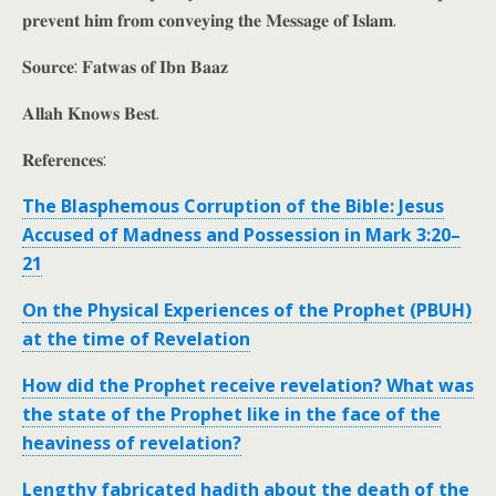
𝐩𝐫𝐞𝐯𝐞𝐧𝐭 𝐡𝐢𝐦 𝐟𝐫𝐨𝐦 𝐜𝐨𝐧𝐯𝐞𝐲𝐢𝐧𝐠 𝐭𝐡𝐞 𝐌𝐞𝐬𝐬𝐚𝐠𝐞 𝐨𝐟 𝐈𝐬𝐥𝐚𝐦.
𝐒𝐨𝐮𝐫𝐜𝐞: 𝐅𝐚𝐭𝐰𝐚𝐬 𝐨𝐟 𝐈𝐛𝐧 𝐁𝐚𝐚𝐳
𝐀𝐥𝐥𝐚𝐡 𝐊𝐧𝐨𝐰𝐬 𝐁𝐞𝐬𝐭.
𝐑𝐞𝐟𝐞𝐫𝐞𝐧𝐜𝐞𝐬:
The Blasphemous Corruption of the Bible: Jesus
Accused of Madness and Possession in Mark 3:20–
21
On the Physical Experiences of the Prophet (PBUH)
at the time of Revelation
How did the Prophet receive revelation? What was
the state of the Prophet like in the face of the
heaviness of revelation?
Lengthy fabricated hadith about the death of the