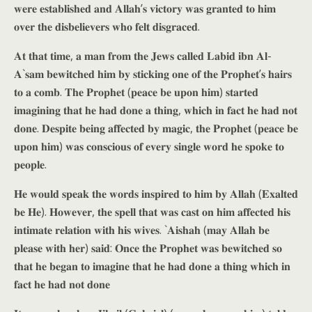
𝐰𝐞𝐫𝐞 𝐞𝐬𝐭𝐚𝐛𝐥𝐢𝐬𝐡𝐞𝐝 𝐚𝐧𝐝 𝐀𝐥𝐥𝐚𝐡’𝐬 𝐯𝐢𝐜𝐭𝐨𝐫𝐲 𝐰𝐚𝐬 𝐠𝐫𝐚𝐧𝐭𝐞𝐝 𝐭𝐨 𝐡𝐢𝐦
𝐨𝐯𝐞𝐫 𝐭𝐡𝐞 𝐝𝐢𝐬𝐛𝐞𝐥𝐢𝐞𝐯𝐞𝐫𝐬 𝐰𝐡𝐨 𝐟𝐞𝐥𝐭 𝐝𝐢𝐬𝐠𝐫𝐚𝐜𝐞𝐝.
𝐀𝐭 𝐭𝐡𝐚𝐭 𝐭𝐢𝐦𝐞, 𝐚 𝐦𝐚𝐧 𝐟𝐫𝐨𝐦 𝐭𝐡𝐞 𝐉𝐞𝐰𝐬 𝐜𝐚𝐥𝐥𝐞𝐝 𝐋𝐚𝐛𝐢𝐝 𝐢𝐛𝐧 𝐀𝐥-
𝐀`𝐬𝐚𝐦 𝐛𝐞𝐰𝐢𝐭𝐜𝐡𝐞𝐝 𝐡𝐢𝐦 𝐛𝐲 𝐬𝐭𝐢𝐜𝐤𝐢𝐧𝐠 𝐨𝐧𝐞 𝐨𝐟 𝐭𝐡𝐞 𝐏𝐫𝐨𝐩𝐡𝐞𝐭’𝐬 𝐡𝐚𝐢𝐫𝐬
𝐭𝐨 𝐚 𝐜𝐨𝐦𝐛. 𝐓𝐡𝐞 𝐏𝐫𝐨𝐩𝐡𝐞𝐭 (𝐩𝐞𝐚𝐜𝐞 𝐛𝐞 𝐮𝐩𝐨𝐧 𝐡𝐢𝐦) 𝐬𝐭𝐚𝐫𝐭𝐞𝐝
𝐢𝐦𝐚𝐠𝐢𝐧𝐢𝐧𝐠 𝐭𝐡𝐚𝐭 𝐡𝐞 𝐡𝐚𝐝 𝐝𝐨𝐧𝐞 𝐚 𝐭𝐡𝐢𝐧𝐠, 𝐰𝐡𝐢𝐜𝐡 𝐢𝐧 𝐟𝐚𝐜𝐭 𝐡𝐞 𝐡𝐚𝐝 𝐧𝐨𝐭
𝐝𝐨𝐧𝐞. 𝐃𝐞𝐬𝐩𝐢𝐭𝐞 𝐛𝐞𝐢𝐧𝐠 𝐚𝐟𝐟𝐞𝐜𝐭𝐞𝐝 𝐛𝐲 𝐦𝐚𝐠𝐢𝐜, 𝐭𝐡𝐞 𝐏𝐫𝐨𝐩𝐡𝐞𝐭 (𝐩𝐞𝐚𝐜𝐞 𝐛𝐞
𝐮𝐩𝐨𝐧 𝐡𝐢𝐦) 𝐰𝐚𝐬 𝐜𝐨𝐧𝐬𝐜𝐢𝐨𝐮𝐬 𝐨𝐟 𝐞𝐯𝐞𝐫𝐲 𝐬𝐢𝐧𝐠𝐥𝐞 𝐰𝐨𝐫𝐝 𝐡𝐞 𝐬𝐩𝐨𝐤𝐞 𝐭𝐨
𝐩𝐞𝐨𝐩𝐥𝐞.
𝐇𝐞 𝐰𝐨𝐮𝐥𝐝 𝐬𝐩𝐞𝐚𝐤 𝐭𝐡𝐞 𝐰𝐨𝐫𝐝𝐬 𝐢𝐧𝐬𝐩𝐢𝐫𝐞𝐝 𝐭𝐨 𝐡𝐢𝐦 𝐛𝐲 𝐀𝐥𝐥𝐚𝐡 (𝐄𝐱𝐚𝐥𝐭𝐞𝐝
𝐛𝐞 𝐇𝐞). 𝐇𝐨𝐰𝐞𝐯𝐞𝐫, 𝐭𝐡𝐞 𝐬𝐩𝐞𝐥𝐥 𝐭𝐡𝐚𝐭 𝐰𝐚𝐬 𝐜𝐚𝐬𝐭 𝐨𝐧 𝐡𝐢𝐦 𝐚𝐟𝐟𝐞𝐜𝐭𝐞𝐝 𝐡𝐢𝐬
𝐢𝐧𝐭𝐢𝐦𝐚𝐭𝐞 𝐫𝐞𝐥𝐚𝐭𝐢𝐨𝐧 𝐰𝐢𝐭𝐡 𝐡𝐢𝐬 𝐰𝐢𝐯𝐞𝐬. `𝐀𝐢𝐬𝐡𝐚𝐡 (𝐦𝐚𝐲 𝐀𝐥𝐥𝐚𝐡 𝐛𝐞
𝐩𝐥𝐞𝐚𝐬𝐞 𝐰𝐢𝐭𝐡 𝐡𝐞𝐫) 𝐬𝐚𝐢𝐝: 𝐎𝐧𝐜𝐞 𝐭𝐡𝐞 𝐏𝐫𝐨𝐩𝐡𝐞𝐭 𝐰𝐚𝐬 𝐛𝐞𝐰𝐢𝐭𝐜𝐡𝐞𝐝 𝐬𝐨
𝐭𝐡𝐚𝐭 𝐡𝐞 𝐛𝐞𝐠𝐚𝐧 𝐭𝐨 𝐢𝐦𝐚𝐠𝐢𝐧𝐞 𝐭𝐡𝐚𝐭 𝐡𝐞 𝐡𝐚𝐝 𝐝𝐨𝐧𝐞 𝐚 𝐭𝐡𝐢𝐧𝐠 𝐰𝐡𝐢𝐜𝐡 𝐢𝐧
𝐟𝐚𝐜𝐭 𝐡𝐞 𝐡𝐚𝐝 𝐧𝐨𝐭 𝐝𝐨𝐧𝐞