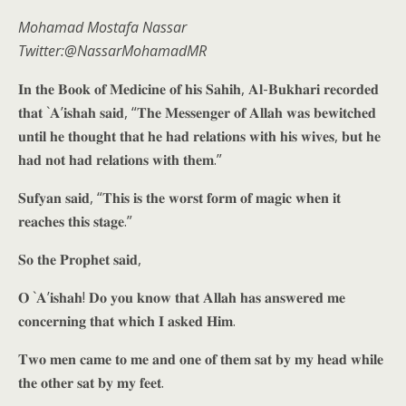
Mohamad Mostafa Nassar
Twitter:@NassarMohamadMR
𝐈𝐧 𝐭𝐡𝐞 𝐁𝐨𝐨𝐤 𝐨𝐟 𝐌𝐞𝐝𝐢𝐜𝐢𝐧𝐞 𝐨𝐟 𝐡𝐢𝐬 𝐒𝐚𝐡𝐢𝐡, 𝐀𝐥-𝐁𝐮𝐤𝐡𝐚𝐫𝐢 𝐫𝐞𝐜𝐨𝐫𝐝𝐞𝐝
𝐭𝐡𝐚𝐭 `𝐀’𝐢𝐬𝐡𝐚𝐡 𝐬𝐚𝐢𝐝, “𝐓𝐡𝐞 𝐌𝐞𝐬𝐬𝐞𝐧𝐠𝐞𝐫 𝐨𝐟 𝐀𝐥𝐥𝐚𝐡 𝐰𝐚𝐬 𝐛𝐞𝐰𝐢𝐭𝐜𝐡𝐞𝐝
𝐮𝐧𝐭𝐢𝐥 𝐡𝐞 𝐭𝐡𝐨𝐮𝐠𝐡𝐭 𝐭𝐡𝐚𝐭 𝐡𝐞 𝐡𝐚𝐝 𝐫𝐞𝐥𝐚𝐭𝐢𝐨𝐧𝐬 𝐰𝐢𝐭𝐡 𝐡𝐢𝐬 𝐰𝐢𝐯𝐞𝐬, 𝐛𝐮𝐭 𝐡𝐞
𝐡𝐚𝐝 𝐧𝐨𝐭 𝐡𝐚𝐝 𝐫𝐞𝐥𝐚𝐭𝐢𝐨𝐧𝐬 𝐰𝐢𝐭𝐡 𝐭𝐡𝐞𝐦.”
𝐒𝐮𝐟𝐲𝐚𝐧 𝐬𝐚𝐢𝐝, “𝐓𝐡𝐢𝐬 𝐢𝐬 𝐭𝐡𝐞 𝐰𝐨𝐫𝐬𝐭 𝐟𝐨𝐫𝐦 𝐨𝐟 𝐦𝐚𝐠𝐢𝐜 𝐰𝐡𝐞𝐧 𝐢𝐭
𝐫𝐞𝐚𝐜𝐡𝐞𝐬 𝐭𝐡𝐢𝐬 𝐬𝐭𝐚𝐠𝐞.”
𝐒𝐨 𝐭𝐡𝐞 𝐏𝐫𝐨𝐩𝐡𝐞𝐭 𝐬𝐚𝐢𝐝,
𝐎 `𝐀’𝐢𝐬𝐡𝐚𝐡! 𝐃𝐨 𝐲𝐨𝐮 𝐤𝐧𝐨𝐰 𝐭𝐡𝐚𝐭 𝐀𝐥𝐥𝐚𝐡 𝐡𝐚𝐬 𝐚𝐧𝐬𝐰𝐞𝐫𝐞𝐝 𝐦𝐞
𝐜𝐨𝐧𝐜𝐞𝐫𝐧𝐢𝐧𝐠 𝐭𝐡𝐚𝐭 𝐰𝐡𝐢𝐜𝐡 𝐈 𝐚𝐬𝐤𝐞𝐝 𝐇𝐢𝐦.
𝐓𝐰𝐨 𝐦𝐞𝐧 𝐜𝐚𝐦𝐞 𝐭𝐨 𝐦𝐞 𝐚𝐧𝐝 𝐨𝐧𝐞 𝐨𝐟 𝐭𝐡𝐞𝐦 𝐬𝐚𝐭 𝐛𝐲 𝐦𝐲 𝐡𝐞𝐚𝐝 𝐰𝐡𝐢𝐥𝐞
𝐭𝐡𝐞 𝐨𝐭𝐡𝐞𝐫 𝐬𝐚𝐭 𝐛𝐲 𝐦𝐲 𝐟𝐞𝐞𝐭.