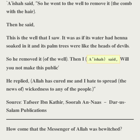
`𝐀’𝐢𝐬𝐡𝐚𝐡 𝐬𝐚𝐢𝐝, “𝐒𝐨 𝐡𝐞 𝐰𝐞𝐧𝐭 𝐭𝐨 𝐭𝐡𝐞 𝐰𝐞𝐥𝐥 𝐭𝐨 𝐫𝐞𝐦𝐨𝐯𝐞 𝐢𝐭 (𝐭𝐡𝐞 𝐜𝐨𝐦𝐛
𝐰𝐢𝐭𝐡 𝐭𝐡𝐞 𝐡𝐚𝐢𝐫).
𝐓𝐡𝐞𝐧 𝐡𝐞 𝐬𝐚𝐢𝐝,
𝐓𝐡𝐢𝐬 𝐢𝐬 𝐭𝐡𝐞 𝐰𝐞𝐥𝐥 𝐭𝐡𝐚𝐭 𝐈 𝐬𝐚𝐰. 𝐈𝐭 𝐰𝐚𝐬 𝐚𝐬 𝐢𝐟 𝐢𝐭𝐬 𝐰𝐚𝐭𝐞𝐫 𝐡𝐚𝐝 𝐡𝐞𝐧𝐧𝐚
𝐬𝐨𝐚𝐤𝐞𝐝 𝐢𝐧 𝐢𝐭 𝐚𝐧𝐝 𝐢𝐭𝐬 𝐩𝐚𝐥𝐦 𝐭𝐫𝐞𝐞𝐬 𝐰𝐞𝐫𝐞 𝐥𝐢𝐤𝐞 𝐭𝐡𝐞 𝐡𝐞𝐚𝐝𝐬 𝐨𝐟 𝐝𝐞𝐯𝐢𝐥𝐬.
𝐒𝐨 𝐡𝐞 𝐫𝐞𝐦𝐨𝐯𝐞𝐝 𝐢𝐭 (𝐨𝐟 𝐭𝐡𝐞 𝐰𝐞𝐥𝐥). 𝐓𝐡𝐞𝐧 𝐈 (
𝐖𝐢𝐥𝐥
𝐀’𝐢𝐬𝐡𝐚𝐡) 𝐬𝐚𝐢𝐝,
𝐲𝐨𝐮 𝐧𝐨𝐭 𝐦𝐚𝐤𝐞 𝐭𝐡𝐢𝐬 𝐩𝐮𝐛𝐥𝐢𝐜’
𝐇𝐞 𝐫𝐞𝐩𝐥𝐢𝐞𝐝, (𝐀𝐥𝐥𝐚𝐡 𝐡𝐚𝐬 𝐜𝐮𝐫𝐞𝐝 𝐦𝐞 𝐚𝐧𝐝 𝐈 𝐡𝐚𝐭𝐞 𝐭𝐨 𝐬𝐩𝐫𝐞𝐚𝐝 (𝐭𝐡𝐞
𝐧𝐞𝐰𝐬 𝐨𝐟) 𝐰𝐢𝐜𝐤𝐞𝐝𝐧𝐞𝐬𝐬 𝐭𝐨 𝐚𝐧𝐲 𝐨𝐟 𝐭𝐡𝐞 𝐩𝐞𝐨𝐩𝐥𝐞.)”
𝐒𝐨𝐮𝐫𝐜𝐞: 𝐓𝐚𝐟𝐬𝐞𝐞𝐫 𝐈𝐛𝐧 𝐊𝐚𝐭𝐡𝐢𝐫, 𝐒𝐨𝐨𝐫𝐚𝐡 𝐀𝐧-𝐍𝐚𝐚𝐬 – 𝐃𝐚𝐫-𝐮𝐬-
𝐒𝐚𝐥𝐚𝐦 𝐏𝐮𝐛𝐥𝐢𝐜𝐚𝐭𝐢𝐨𝐧𝐬
𝐇𝐨𝐰 𝐜𝐨𝐦𝐞 𝐭𝐡𝐚𝐭 𝐭𝐡𝐞 𝐌𝐞𝐬𝐬𝐞𝐧𝐠𝐞𝐫 𝐨𝐟 𝐀𝐥𝐥𝐚𝐡 𝐰𝐚𝐬 𝐛𝐞𝐰𝐢𝐭𝐜𝐡𝐞𝐝?