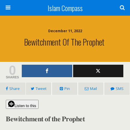
Islam Compass
December 11, 2022
Bewitchment Of The Prophet
0
SHARES
Share
Tweet
Pin
Mail
SMS
Listen to this
𝐁𝐞𝐰𝐢𝐭𝐜𝐡𝐦𝐞𝐧𝐭 𝐨𝐟 𝐭𝐡𝐞 𝐏𝐫𝐨𝐩𝐡𝐞𝐭