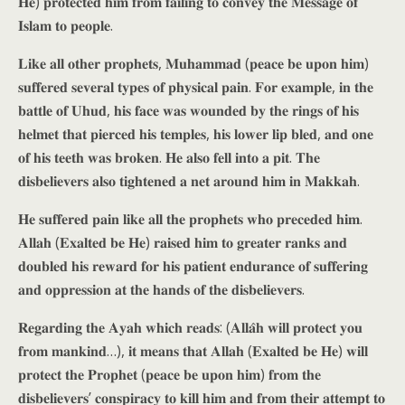
𝐇𝐞) 𝐩𝐫𝐨𝐭𝐞𝐜𝐭𝐞𝐝 𝐡𝐢𝐦 𝐟𝐫𝐨𝐦 𝐟𝐚𝐢𝐥𝐢𝐧𝐠 𝐭𝐨 𝐜𝐨𝐧𝐯𝐞𝐲 𝐭𝐡𝐞 𝐌𝐞𝐬𝐬𝐚𝐠𝐞 𝐨𝐟
𝐈𝐬𝐥𝐚𝐦 𝐭𝐨 𝐩𝐞𝐨𝐩𝐥𝐞.
𝐋𝐢𝐤𝐞 𝐚𝐥𝐥 𝐨𝐭𝐡𝐞𝐫 𝐩𝐫𝐨𝐩𝐡𝐞𝐭𝐬, 𝐌𝐮𝐡𝐚𝐦𝐦𝐚𝐝 (𝐩𝐞𝐚𝐜𝐞 𝐛𝐞 𝐮𝐩𝐨𝐧 𝐡𝐢𝐦)
𝐬𝐮𝐟𝐟𝐞𝐫𝐞𝐝 𝐬𝐞𝐯𝐞𝐫𝐚𝐥 𝐭𝐲𝐩𝐞𝐬 𝐨𝐟 𝐩𝐡𝐲𝐬𝐢𝐜𝐚𝐥 𝐩𝐚𝐢𝐧. 𝐅𝐨𝐫 𝐞𝐱𝐚𝐦𝐩𝐥𝐞, 𝐢𝐧 𝐭𝐡𝐞
𝐛𝐚𝐭𝐭𝐥𝐞 𝐨𝐟 𝐔𝐡𝐮𝐝, 𝐡𝐢𝐬 𝐟𝐚𝐜𝐞 𝐰𝐚𝐬 𝐰𝐨𝐮𝐧𝐝𝐞𝐝 𝐛𝐲 𝐭𝐡𝐞 𝐫𝐢𝐧𝐠𝐬 𝐨𝐟 𝐡𝐢𝐬
𝐡𝐞𝐥𝐦𝐞𝐭 𝐭𝐡𝐚𝐭 𝐩𝐢𝐞𝐫𝐜𝐞𝐝 𝐡𝐢𝐬 𝐭𝐞𝐦𝐩𝐥𝐞𝐬, 𝐡𝐢𝐬 𝐥𝐨𝐰𝐞𝐫 𝐥𝐢𝐩 𝐛𝐥𝐞𝐝, 𝐚𝐧𝐝 𝐨𝐧𝐞
𝐨𝐟 𝐡𝐢𝐬 𝐭𝐞𝐞𝐭𝐡 𝐰𝐚𝐬 𝐛𝐫𝐨𝐤𝐞𝐧. 𝐇𝐞 𝐚𝐥𝐬𝐨 𝐟𝐞𝐥𝐥 𝐢𝐧𝐭𝐨 𝐚 𝐩𝐢𝐭. 𝐓𝐡𝐞
𝐝𝐢𝐬𝐛𝐞𝐥𝐢𝐞𝐯𝐞𝐫𝐬 𝐚𝐥𝐬𝐨 𝐭𝐢𝐠𝐡𝐭𝐞𝐧𝐞𝐝 𝐚 𝐧𝐞𝐭 𝐚𝐫𝐨𝐮𝐧𝐝 𝐡𝐢𝐦 𝐢𝐧 𝐌𝐚𝐤𝐤𝐚𝐡.
𝐇𝐞 𝐬𝐮𝐟𝐟𝐞𝐫𝐞𝐝 𝐩𝐚𝐢𝐧 𝐥𝐢𝐤𝐞 𝐚𝐥𝐥 𝐭𝐡𝐞 𝐩𝐫𝐨𝐩𝐡𝐞𝐭𝐬 𝐰𝐡𝐨 𝐩𝐫𝐞𝐜𝐞𝐝𝐞𝐝 𝐡𝐢𝐦.
𝐀𝐥𝐥𝐚𝐡 (𝐄𝐱𝐚𝐥𝐭𝐞𝐝 𝐛𝐞 𝐇𝐞) 𝐫𝐚𝐢𝐬𝐞𝐝 𝐡𝐢𝐦 𝐭𝐨 𝐠𝐫𝐞𝐚𝐭𝐞𝐫 𝐫𝐚𝐧𝐤𝐬 𝐚𝐧𝐝
𝐝𝐨𝐮𝐛𝐥𝐞𝐝 𝐡𝐢𝐬 𝐫𝐞𝐰𝐚𝐫𝐝 𝐟𝐨𝐫 𝐡𝐢𝐬 𝐩𝐚𝐭𝐢𝐞𝐧𝐭 𝐞𝐧𝐝𝐮𝐫𝐚𝐧𝐜𝐞 𝐨𝐟 𝐬𝐮𝐟𝐟𝐞𝐫𝐢𝐧𝐠
𝐚𝐧𝐝 𝐨𝐩𝐩𝐫𝐞𝐬𝐬𝐢𝐨𝐧 𝐚𝐭 𝐭𝐡𝐞 𝐡𝐚𝐧𝐝𝐬 𝐨𝐟 𝐭𝐡𝐞 𝐝𝐢𝐬𝐛𝐞𝐥𝐢𝐞𝐯𝐞𝐫𝐬.
𝐑𝐞𝐠𝐚𝐫𝐝𝐢𝐧𝐠 𝐭𝐡𝐞 𝐀𝐲𝐚𝐡 𝐰𝐡𝐢𝐜𝐡 𝐫𝐞𝐚𝐝𝐬: (𝐀𝐥𝐥𝐚̂𝐡 𝐰𝐢𝐥𝐥 𝐩𝐫𝐨𝐭𝐞𝐜𝐭 𝐲𝐨𝐮
𝐟𝐫𝐨𝐦 𝐦𝐚𝐧𝐤𝐢𝐧𝐝…), 𝐢𝐭 𝐦𝐞𝐚𝐧𝐬 𝐭𝐡𝐚𝐭 𝐀𝐥𝐥𝐚𝐡 (𝐄𝐱𝐚𝐥𝐭𝐞𝐝 𝐛𝐞 𝐇𝐞) 𝐰𝐢𝐥𝐥
𝐩𝐫𝐨𝐭𝐞𝐜𝐭 𝐭𝐡𝐞 𝐏𝐫𝐨𝐩𝐡𝐞𝐭 (𝐩𝐞𝐚𝐜𝐞 𝐛𝐞 𝐮𝐩𝐨𝐧 𝐡𝐢𝐦) 𝐟𝐫𝐨𝐦 𝐭𝐡𝐞
𝐝𝐢𝐬𝐛𝐞𝐥𝐢𝐞𝐯𝐞𝐫𝐬’ 𝐜𝐨𝐧𝐬𝐩𝐢𝐫𝐚𝐜𝐲 𝐭𝐨 𝐤𝐢𝐥𝐥 𝐡𝐢𝐦 𝐚𝐧𝐝 𝐟𝐫𝐨𝐦 𝐭𝐡𝐞𝐢𝐫 𝐚𝐭𝐭𝐞𝐦𝐩𝐭 𝐭𝐨