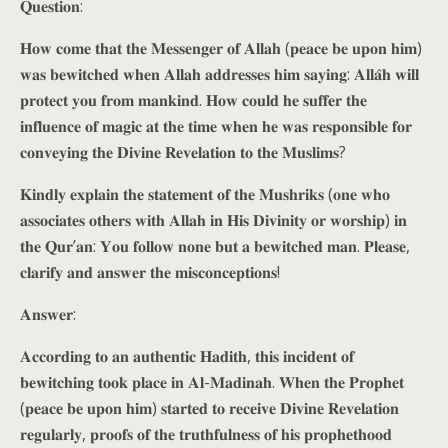
𝐐𝐮𝐞𝐬𝐭𝐢𝐨𝐧:
𝐇𝐨𝐰 𝐜𝐨𝐦𝐞 𝐭𝐡𝐚𝐭 𝐭𝐡𝐞 𝐌𝐞𝐬𝐬𝐞𝐧𝐠𝐞𝐫 𝐨𝐟 𝐀𝐥𝐥𝐚𝐡 (𝐩𝐞𝐚𝐜𝐞 𝐛𝐞 𝐮𝐩𝐨𝐧 𝐡𝐢𝐦)
𝐰𝐚𝐬 𝐛𝐞𝐰𝐢𝐭𝐜𝐡𝐞𝐝 𝐰𝐡𝐞𝐧 𝐀𝐥𝐥𝐚𝐡 𝐚𝐝𝐝𝐫𝐞𝐬𝐬𝐞𝐬 𝐡𝐢𝐦 𝐬𝐚𝐲𝐢𝐧𝐠: 𝐀𝐥𝐥𝐚̂𝐡 𝐰𝐢𝐥𝐥
𝐩𝐫𝐨𝐭𝐞𝐜𝐭 𝐲𝐨𝐮 𝐟𝐫𝐨𝐦 𝐦𝐚𝐧𝐤𝐢𝐧𝐝. 𝐇𝐨𝐰 𝐜𝐨𝐮𝐥𝐝 𝐡𝐞 𝐬𝐮𝐟𝐟𝐞𝐫 𝐭𝐡𝐞
𝐢𝐧𝐟𝐥𝐮𝐞𝐧𝐜𝐞 𝐨𝐟 𝐦𝐚𝐠𝐢𝐜 𝐚𝐭 𝐭𝐡𝐞 𝐭𝐢𝐦𝐞 𝐰𝐡𝐞𝐧 𝐡𝐞 𝐰𝐚𝐬 𝐫𝐞𝐬𝐩𝐨𝐧𝐬𝐢𝐛𝐥𝐞 𝐟𝐨𝐫
𝐜𝐨𝐧𝐯𝐞𝐲𝐢𝐧𝐠 𝐭𝐡𝐞 𝐃𝐢𝐯𝐢𝐧𝐞 𝐑𝐞𝐯𝐞𝐥𝐚𝐭𝐢𝐨𝐧 𝐭𝐨 𝐭𝐡𝐞 𝐌𝐮𝐬𝐥𝐢𝐦𝐬?
𝐊𝐢𝐧𝐝𝐥𝐲 𝐞𝐱𝐩𝐥𝐚𝐢𝐧 𝐭𝐡𝐞 𝐬𝐭𝐚𝐭𝐞𝐦𝐞𝐧𝐭 𝐨𝐟 𝐭𝐡𝐞 𝐌𝐮𝐬𝐡𝐫𝐢𝐤𝐬 (𝐨𝐧𝐞 𝐰𝐡𝐨
𝐚𝐬𝐬𝐨𝐜𝐢𝐚𝐭𝐞𝐬 𝐨𝐭𝐡𝐞𝐫𝐬 𝐰𝐢𝐭𝐡 𝐀𝐥𝐥𝐚𝐡 𝐢𝐧 𝐇𝐢𝐬 𝐃𝐢𝐯𝐢𝐧𝐢𝐭𝐲 𝐨𝐫 𝐰𝐨𝐫𝐬𝐡𝐢𝐩) 𝐢𝐧
𝐭𝐡𝐞 𝐐𝐮𝐫’𝐚𝐧: 𝐘𝐨𝐮 𝐟𝐨𝐥𝐥𝐨𝐰 𝐧𝐨𝐧𝐞 𝐛𝐮𝐭 𝐚 𝐛𝐞𝐰𝐢𝐭𝐜𝐡𝐞𝐝 𝐦𝐚𝐧. 𝐏𝐥𝐞𝐚𝐬𝐞,
𝐜𝐥𝐚𝐫𝐢𝐟𝐲 𝐚𝐧𝐝 𝐚𝐧𝐬𝐰𝐞𝐫 𝐭𝐡𝐞 𝐦𝐢𝐬𝐜𝐨𝐧𝐜𝐞𝐩𝐭𝐢𝐨𝐧𝐬!
𝐀𝐧𝐬𝐰𝐞𝐫:
𝐀𝐜𝐜𝐨𝐫𝐝𝐢𝐧𝐠 𝐭𝐨 𝐚𝐧 𝐚𝐮𝐭𝐡𝐞𝐧𝐭𝐢𝐜 𝐇𝐚𝐝𝐢𝐭𝐡, 𝐭𝐡𝐢𝐬 𝐢𝐧𝐜𝐢𝐝𝐞𝐧𝐭 𝐨𝐟
𝐛𝐞𝐰𝐢𝐭𝐜𝐡𝐢𝐧𝐠 𝐭𝐨𝐨𝐤 𝐩𝐥𝐚𝐜𝐞 𝐢𝐧 𝐀𝐥-𝐌𝐚𝐝𝐢𝐧𝐚𝐡. 𝐖𝐡𝐞𝐧 𝐭𝐡𝐞 𝐏𝐫𝐨𝐩𝐡𝐞𝐭
(𝐩𝐞𝐚𝐜𝐞 𝐛𝐞 𝐮𝐩𝐨𝐧 𝐡𝐢𝐦) 𝐬𝐭𝐚𝐫𝐭𝐞𝐝 𝐭𝐨 𝐫𝐞𝐜𝐞𝐢𝐯𝐞 𝐃𝐢𝐯𝐢𝐧𝐞 𝐑𝐞𝐯𝐞𝐥𝐚𝐭𝐢𝐨𝐧
𝐫𝐞𝐠𝐮𝐥𝐚𝐫𝐥𝐲, 𝐩𝐫𝐨𝐨𝐟𝐬 𝐨𝐟 𝐭𝐡𝐞 𝐭𝐫𝐮𝐭𝐡𝐟𝐮𝐥𝐧𝐞𝐬𝐬 𝐨𝐟 𝐡𝐢𝐬 𝐩𝐫𝐨𝐩𝐡𝐞𝐭𝐡𝐨𝐨𝐝