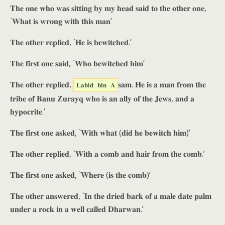
𝐓𝐡𝐞 𝐨𝐧𝐞 𝐰𝐡𝐨 𝐰𝐚𝐬 𝐬𝐢𝐭𝐭𝐢𝐧𝐠 𝐛𝐲 𝐦𝐲 𝐡𝐞𝐚𝐝 𝐬𝐚𝐢𝐝 𝐭𝐨 𝐭𝐡𝐞 𝐨𝐭𝐡𝐞𝐫 𝐨𝐧𝐞,
`𝐖𝐡𝐚𝐭 𝐢𝐬 𝐰𝐫𝐨𝐧𝐠 𝐰𝐢𝐭𝐡 𝐭𝐡𝐢𝐬 𝐦𝐚𝐧’
𝐓𝐡𝐞 𝐨𝐭𝐡𝐞𝐫 𝐫𝐞𝐩𝐥𝐢𝐞𝐝, `𝐇𝐞 𝐢𝐬 𝐛𝐞𝐰𝐢𝐭𝐜𝐡𝐞𝐝.’
𝐓𝐡𝐞 𝐟𝐢𝐫𝐬𝐭 𝐨𝐧𝐞 𝐬𝐚𝐢𝐝, `𝐖𝐡𝐨 𝐛𝐞𝐰𝐢𝐭𝐜𝐡𝐞𝐝 𝐡𝐢𝐦’
𝐓𝐡𝐞 𝐨𝐭𝐡𝐞𝐫 𝐫𝐞𝐩𝐥𝐢𝐞𝐝,
𝐬𝐚𝐦. 𝐇𝐞 𝐢𝐬 𝐚 𝐦𝐚𝐧 𝐟𝐫𝐨𝐦 𝐭𝐡𝐞
𝐋𝐚𝐛𝐢𝐝 𝐛𝐢𝐧 𝐀
𝐭𝐫𝐢𝐛𝐞 𝐨𝐟 𝐁𝐚𝐧𝐮 𝐙𝐮𝐫𝐚𝐲𝐪 𝐰𝐡𝐨 𝐢𝐬 𝐚𝐧 𝐚𝐥𝐥𝐲 𝐨𝐟 𝐭𝐡𝐞 𝐉𝐞𝐰𝐬, 𝐚𝐧𝐝 𝐚
𝐡𝐲𝐩𝐨𝐜𝐫𝐢𝐭𝐞.’
𝐓𝐡𝐞 𝐟𝐢𝐫𝐬𝐭 𝐨𝐧𝐞 𝐚𝐬𝐤𝐞𝐝, `𝐖𝐢𝐭𝐡 𝐰𝐡𝐚𝐭 (𝐝𝐢𝐝 𝐡𝐞 𝐛𝐞𝐰𝐢𝐭𝐜𝐡 𝐡𝐢𝐦)’
𝐓𝐡𝐞 𝐨𝐭𝐡𝐞𝐫 𝐫𝐞𝐩𝐥𝐢𝐞𝐝, `𝐖𝐢𝐭𝐡 𝐚 𝐜𝐨𝐦𝐛 𝐚𝐧𝐝 𝐡𝐚𝐢𝐫 𝐟𝐫𝐨𝐦 𝐭𝐡𝐞 𝐜𝐨𝐦𝐛.’
𝐓𝐡𝐞 𝐟𝐢𝐫𝐬𝐭 𝐨𝐧𝐞 𝐚𝐬𝐤𝐞𝐝, `𝐖𝐡𝐞𝐫𝐞 (𝐢𝐬 𝐭𝐡𝐞 𝐜𝐨𝐦𝐛)’
𝐓𝐡𝐞 𝐨𝐭𝐡𝐞𝐫 𝐚𝐧𝐬𝐰𝐞𝐫𝐞𝐝, `𝐈𝐧 𝐭𝐡𝐞 𝐝𝐫𝐢𝐞𝐝 𝐛𝐚𝐫𝐤 𝐨𝐟 𝐚 𝐦𝐚𝐥𝐞 𝐝𝐚𝐭𝐞 𝐩𝐚𝐥𝐦
𝐮𝐧𝐝𝐞𝐫 𝐚 𝐫𝐨𝐜𝐤 𝐢𝐧 𝐚 𝐰𝐞𝐥𝐥 𝐜𝐚𝐥𝐥𝐞𝐝 𝐃𝐡𝐚𝐫𝐰𝐚𝐧.’