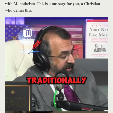
𝐰𝐢𝐭𝐡 𝐌𝐨𝐧𝐨𝐭𝐡𝐞𝐢𝐬𝐦. 𝐓𝐡𝐢𝐬 𝐢𝐬 𝐚 𝐦𝐞𝐬𝐬𝐚𝐠𝐞 𝐟𝐨𝐫 𝐲𝐨𝐮, 𝐚 𝐂𝐡𝐫𝐢𝐬𝐭𝐢𝐚𝐧
𝐰𝐡𝐨 𝐝𝐞𝐧𝐢𝐞𝐬 𝐭𝐡𝐢𝐬.