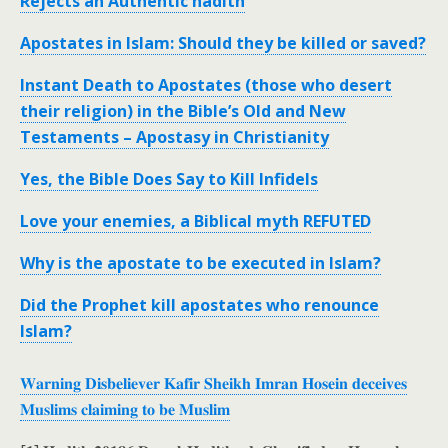
Rejects an Authentic hadith
Apostates in Islam: Should they be killed or saved?
Instant Death to Apostates (those who desert
their religion) in the Bible’s Old and New
Testaments – Apostasy in Christianity
Yes, the Bible Does Say to Kill Infidels
Love your enemies, a Biblical myth REFUTED
Why is the apostate to be executed in Islam?
Did the Prophet kill apostates who renounce
Islam?
𝐖𝐚𝐫𝐧𝐢𝐧𝐠 𝐃𝐢𝐬𝐛𝐞𝐥𝐢𝐞𝐯𝐞𝐫 𝐊𝐚𝐟𝐢𝐫 𝐒𝐡𝐞𝐢𝐤𝐡 𝐈𝐦𝐫𝐚𝐧 𝐇𝐨𝐬𝐞𝐢𝐧 𝐝𝐞𝐜𝐞𝐢𝐯𝐞𝐬
𝐌𝐮𝐬𝐥𝐢𝐦𝐬 𝐜𝐥𝐚𝐢𝐦𝐢𝐧𝐠 𝐭𝐨 𝐛𝐞 𝐌𝐮𝐬𝐥𝐢𝐦