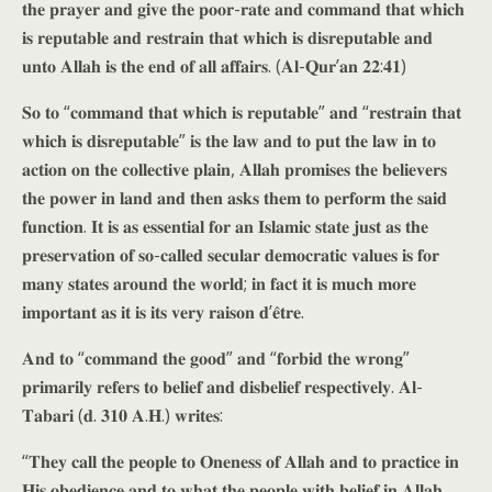
𝐭𝐡𝐞 𝐩𝐫𝐚𝐲𝐞𝐫 𝐚𝐧𝐝 𝐠𝐢𝐯𝐞 𝐭𝐡𝐞 𝐩𝐨𝐨𝐫-𝐫𝐚𝐭𝐞 𝐚𝐧𝐝 𝐜𝐨𝐦𝐦𝐚𝐧𝐝 𝐭𝐡𝐚𝐭 𝐰𝐡𝐢𝐜𝐡
𝐢𝐬 𝐫𝐞𝐩𝐮𝐭𝐚𝐛𝐥𝐞 𝐚𝐧𝐝 𝐫𝐞𝐬𝐭𝐫𝐚𝐢𝐧 𝐭𝐡𝐚𝐭 𝐰𝐡𝐢𝐜𝐡 𝐢𝐬 𝐝𝐢𝐬𝐫𝐞𝐩𝐮𝐭𝐚𝐛𝐥𝐞 𝐚𝐧𝐝
𝐮𝐧𝐭𝐨 𝐀𝐥𝐥𝐚𝐡 𝐢𝐬 𝐭𝐡𝐞 𝐞𝐧𝐝 𝐨𝐟 𝐚𝐥𝐥 𝐚𝐟𝐟𝐚𝐢𝐫𝐬. (𝐀𝐥-𝐐𝐮𝐫’𝐚𝐧 𝟐𝟐:𝟒𝟏)
𝐒𝐨 𝐭𝐨 “𝐜𝐨𝐦𝐦𝐚𝐧𝐝 𝐭𝐡𝐚𝐭 𝐰𝐡𝐢𝐜𝐡 𝐢𝐬 𝐫𝐞𝐩𝐮𝐭𝐚𝐛𝐥𝐞” 𝐚𝐧𝐝 “𝐫𝐞𝐬𝐭𝐫𝐚𝐢𝐧 𝐭𝐡𝐚𝐭
𝐰𝐡𝐢𝐜𝐡 𝐢𝐬 𝐝𝐢𝐬𝐫𝐞𝐩𝐮𝐭𝐚𝐛𝐥𝐞” 𝐢𝐬 𝐭𝐡𝐞 𝐥𝐚𝐰 𝐚𝐧𝐝 𝐭𝐨 𝐩𝐮𝐭 𝐭𝐡𝐞 𝐥𝐚𝐰 𝐢𝐧 𝐭𝐨
𝐚𝐜𝐭𝐢𝐨𝐧 𝐨𝐧 𝐭𝐡𝐞 𝐜𝐨𝐥𝐥𝐞𝐜𝐭𝐢𝐯𝐞 𝐩𝐥𝐚𝐢𝐧, 𝐀𝐥𝐥𝐚𝐡 𝐩𝐫𝐨𝐦𝐢𝐬𝐞𝐬 𝐭𝐡𝐞 𝐛𝐞𝐥𝐢𝐞𝐯𝐞𝐫𝐬
𝐭𝐡𝐞 𝐩𝐨𝐰𝐞𝐫 𝐢𝐧 𝐥𝐚𝐧𝐝 𝐚𝐧𝐝 𝐭𝐡𝐞𝐧 𝐚𝐬𝐤𝐬 𝐭𝐡𝐞𝐦 𝐭𝐨 𝐩𝐞𝐫𝐟𝐨𝐫𝐦 𝐭𝐡𝐞 𝐬𝐚𝐢𝐝
𝐟𝐮𝐧𝐜𝐭𝐢𝐨𝐧. 𝐈𝐭 𝐢𝐬 𝐚𝐬 𝐞𝐬𝐬𝐞𝐧𝐭𝐢𝐚𝐥 𝐟𝐨𝐫 𝐚𝐧 𝐈𝐬𝐥𝐚𝐦𝐢𝐜 𝐬𝐭𝐚𝐭𝐞 𝐣𝐮𝐬𝐭 𝐚𝐬 𝐭𝐡𝐞
𝐩𝐫𝐞𝐬𝐞𝐫𝐯𝐚𝐭𝐢𝐨𝐧 𝐨𝐟 𝐬𝐨-𝐜𝐚𝐥𝐥𝐞𝐝 𝐬𝐞𝐜𝐮𝐥𝐚𝐫 𝐝𝐞𝐦𝐨𝐜𝐫𝐚𝐭𝐢𝐜 𝐯𝐚𝐥𝐮𝐞𝐬 𝐢𝐬 𝐟𝐨𝐫
𝐦𝐚𝐧𝐲 𝐬𝐭𝐚𝐭𝐞𝐬 𝐚𝐫𝐨𝐮𝐧𝐝 𝐭𝐡𝐞 𝐰𝐨𝐫𝐥𝐝; 𝐢𝐧 𝐟𝐚𝐜𝐭 𝐢𝐭 𝐢𝐬 𝐦𝐮𝐜𝐡 𝐦𝐨𝐫𝐞
𝐢𝐦𝐩𝐨𝐫𝐭𝐚𝐧𝐭 𝐚𝐬 𝐢𝐭 𝐢𝐬 𝐢𝐭𝐬 𝐯𝐞𝐫𝐲 𝐫𝐚𝐢𝐬𝐨𝐧 𝐝’𝐞̂𝐭𝐫𝐞.
𝐀𝐧𝐝 𝐭𝐨 “𝐜𝐨𝐦𝐦𝐚𝐧𝐝 𝐭𝐡𝐞 𝐠𝐨𝐨𝐝” 𝐚𝐧𝐝 “𝐟𝐨𝐫𝐛𝐢𝐝 𝐭𝐡𝐞 𝐰𝐫𝐨𝐧𝐠”
𝐩𝐫𝐢𝐦𝐚𝐫𝐢𝐥𝐲 𝐫𝐞𝐟𝐞𝐫𝐬 𝐭𝐨 𝐛𝐞𝐥𝐢𝐞𝐟 𝐚𝐧𝐝 𝐝𝐢𝐬𝐛𝐞𝐥𝐢𝐞𝐟 𝐫𝐞𝐬𝐩𝐞𝐜𝐭𝐢𝐯𝐞𝐥𝐲. 𝐀𝐥-
𝐓𝐚𝐛𝐚𝐫𝐢 (𝐝. 𝟑𝟏𝟎 𝐀.𝐇.) 𝐰𝐫𝐢𝐭𝐞𝐬:
“𝐓𝐡𝐞𝐲 𝐜𝐚𝐥𝐥 𝐭𝐡𝐞 𝐩𝐞𝐨𝐩𝐥𝐞 𝐭𝐨 𝐎𝐧𝐞𝐧𝐞𝐬𝐬 𝐨𝐟 𝐀𝐥𝐥𝐚𝐡 𝐚𝐧𝐝 𝐭𝐨 𝐩𝐫𝐚𝐜𝐭𝐢𝐜𝐞 𝐢𝐧
𝐇𝐢𝐬 𝐨𝐛𝐞𝐝𝐢𝐞𝐧𝐜𝐞 𝐚𝐧𝐝 𝐭𝐨 𝐰𝐡𝐚𝐭 𝐭𝐡𝐞 𝐩𝐞𝐨𝐩𝐥𝐞 𝐰𝐢𝐭𝐡 𝐛𝐞𝐥𝐢𝐞𝐟 𝐢𝐧 𝐀𝐥𝐥𝐚𝐡