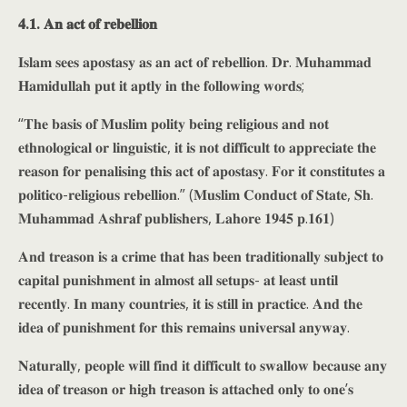
𝟒.𝟏. 𝐀𝐧 𝐚𝐜𝐭 𝐨𝐟 𝐫𝐞𝐛𝐞𝐥𝐥𝐢𝐨𝐧
𝐈𝐬𝐥𝐚𝐦 𝐬𝐞𝐞𝐬 𝐚𝐩𝐨𝐬𝐭𝐚𝐬𝐲 𝐚𝐬 𝐚𝐧 𝐚𝐜𝐭 𝐨𝐟 𝐫𝐞𝐛𝐞𝐥𝐥𝐢𝐨𝐧. 𝐃𝐫. 𝐌𝐮𝐡𝐚𝐦𝐦𝐚𝐝
𝐇𝐚𝐦𝐢𝐝𝐮𝐥𝐥𝐚𝐡 𝐩𝐮𝐭 𝐢𝐭 𝐚𝐩𝐭𝐥𝐲 𝐢𝐧 𝐭𝐡𝐞 𝐟𝐨𝐥𝐥𝐨𝐰𝐢𝐧𝐠 𝐰𝐨𝐫𝐝𝐬;
“𝐓𝐡𝐞 𝐛𝐚𝐬𝐢𝐬 𝐨𝐟 𝐌𝐮𝐬𝐥𝐢𝐦 𝐩𝐨𝐥𝐢𝐭𝐲 𝐛𝐞𝐢𝐧𝐠 𝐫𝐞𝐥𝐢𝐠𝐢𝐨𝐮𝐬 𝐚𝐧𝐝 𝐧𝐨𝐭
𝐞𝐭𝐡𝐧𝐨𝐥𝐨𝐠𝐢𝐜𝐚𝐥 𝐨𝐫 𝐥𝐢𝐧𝐠𝐮𝐢𝐬𝐭𝐢𝐜, 𝐢𝐭 𝐢𝐬 𝐧𝐨𝐭 𝐝𝐢𝐟𝐟𝐢𝐜𝐮𝐥𝐭 𝐭𝐨 𝐚𝐩𝐩𝐫𝐞𝐜𝐢𝐚𝐭𝐞 𝐭𝐡𝐞
𝐫𝐞𝐚𝐬𝐨𝐧 𝐟𝐨𝐫 𝐩𝐞𝐧𝐚𝐥𝐢𝐬𝐢𝐧𝐠 𝐭𝐡𝐢𝐬 𝐚𝐜𝐭 𝐨𝐟 𝐚𝐩𝐨𝐬𝐭𝐚𝐬𝐲. 𝐅𝐨𝐫 𝐢𝐭 𝐜𝐨𝐧𝐬𝐭𝐢𝐭𝐮𝐭𝐞𝐬 𝐚
𝐩𝐨𝐥𝐢𝐭𝐢𝐜𝐨-𝐫𝐞𝐥𝐢𝐠𝐢𝐨𝐮𝐬 𝐫𝐞𝐛𝐞𝐥𝐥𝐢𝐨𝐧.” (𝐌𝐮𝐬𝐥𝐢𝐦 𝐂𝐨𝐧𝐝𝐮𝐜𝐭 𝐨𝐟 𝐒𝐭𝐚𝐭𝐞, 𝐒𝐡.
𝐌𝐮𝐡𝐚𝐦𝐦𝐚𝐝 𝐀𝐬𝐡𝐫𝐚𝐟 𝐩𝐮𝐛𝐥𝐢𝐬𝐡𝐞𝐫𝐬, 𝐋𝐚𝐡𝐨𝐫𝐞 𝟏𝟗𝟒𝟓 𝐩.𝟏𝟔𝟏)
𝐀𝐧𝐝 𝐭𝐫𝐞𝐚𝐬𝐨𝐧 𝐢𝐬 𝐚 𝐜𝐫𝐢𝐦𝐞 𝐭𝐡𝐚𝐭 𝐡𝐚𝐬 𝐛𝐞𝐞𝐧 𝐭𝐫𝐚𝐝𝐢𝐭𝐢𝐨𝐧𝐚𝐥𝐥𝐲 𝐬𝐮𝐛𝐣𝐞𝐜𝐭 𝐭𝐨
𝐜𝐚𝐩𝐢𝐭𝐚𝐥 𝐩𝐮𝐧𝐢𝐬𝐡𝐦𝐞𝐧𝐭 𝐢𝐧 𝐚𝐥𝐦𝐨𝐬𝐭 𝐚𝐥𝐥 𝐬𝐞𝐭𝐮𝐩𝐬- 𝐚𝐭 𝐥𝐞𝐚𝐬𝐭 𝐮𝐧𝐭𝐢𝐥
𝐫𝐞𝐜𝐞𝐧𝐭𝐥𝐲. 𝐈𝐧 𝐦𝐚𝐧𝐲 𝐜𝐨𝐮𝐧𝐭𝐫𝐢𝐞𝐬, 𝐢𝐭 𝐢𝐬 𝐬𝐭𝐢𝐥𝐥 𝐢𝐧 𝐩𝐫𝐚𝐜𝐭𝐢𝐜𝐞. 𝐀𝐧𝐝 𝐭𝐡𝐞
𝐢𝐝𝐞𝐚 𝐨𝐟 𝐩𝐮𝐧𝐢𝐬𝐡𝐦𝐞𝐧𝐭 𝐟𝐨𝐫 𝐭𝐡𝐢𝐬 𝐫𝐞𝐦𝐚𝐢𝐧𝐬 𝐮𝐧𝐢𝐯𝐞𝐫𝐬𝐚𝐥 𝐚𝐧𝐲𝐰𝐚𝐲.
𝐍𝐚𝐭𝐮𝐫𝐚𝐥𝐥𝐲, 𝐩𝐞𝐨𝐩𝐥𝐞 𝐰𝐢𝐥𝐥 𝐟𝐢𝐧𝐝 𝐢𝐭 𝐝𝐢𝐟𝐟𝐢𝐜𝐮𝐥𝐭 𝐭𝐨 𝐬𝐰𝐚𝐥𝐥𝐨𝐰 𝐛𝐞𝐜𝐚𝐮𝐬𝐞 𝐚𝐧𝐲
𝐢𝐝𝐞𝐚 𝐨𝐟 𝐭𝐫𝐞𝐚𝐬𝐨𝐧 𝐨𝐫 𝐡𝐢𝐠𝐡 𝐭𝐫𝐞𝐚𝐬𝐨𝐧 𝐢𝐬 𝐚𝐭𝐭𝐚𝐜𝐡𝐞𝐝 𝐨𝐧𝐥𝐲 𝐭𝐨 𝐨𝐧𝐞’𝐬