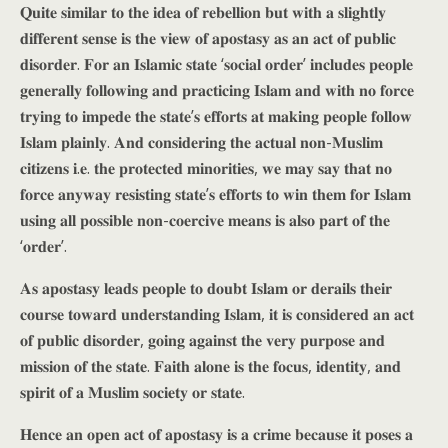
𝐐𝐮𝐢𝐭𝐞 𝐬𝐢𝐦𝐢𝐥𝐚𝐫 𝐭𝐨 𝐭𝐡𝐞 𝐢𝐝𝐞𝐚 𝐨𝐟 𝐫𝐞𝐛𝐞𝐥𝐥𝐢𝐨𝐧 𝐛𝐮𝐭 𝐰𝐢𝐭𝐡 𝐚 𝐬𝐥𝐢𝐠𝐡𝐭𝐥𝐲
𝐝𝐢𝐟𝐟𝐞𝐫𝐞𝐧𝐭 𝐬𝐞𝐧𝐬𝐞 𝐢𝐬 𝐭𝐡𝐞 𝐯𝐢𝐞𝐰 𝐨𝐟 𝐚𝐩𝐨𝐬𝐭𝐚𝐬𝐲 𝐚𝐬 𝐚𝐧 𝐚𝐜𝐭 𝐨𝐟 𝐩𝐮𝐛𝐥𝐢𝐜
𝐝𝐢𝐬𝐨𝐫𝐝𝐞𝐫. 𝐅𝐨𝐫 𝐚𝐧 𝐈𝐬𝐥𝐚𝐦𝐢𝐜 𝐬𝐭𝐚𝐭𝐞 ‘𝐬𝐨𝐜𝐢𝐚𝐥 𝐨𝐫𝐝𝐞𝐫’ 𝐢𝐧𝐜𝐥𝐮𝐝𝐞𝐬 𝐩𝐞𝐨𝐩𝐥𝐞
𝐠𝐞𝐧𝐞𝐫𝐚𝐥𝐥𝐲 𝐟𝐨𝐥𝐥𝐨𝐰𝐢𝐧𝐠 𝐚𝐧𝐝 𝐩𝐫𝐚𝐜𝐭𝐢𝐜𝐢𝐧𝐠 𝐈𝐬𝐥𝐚𝐦 𝐚𝐧𝐝 𝐰𝐢𝐭𝐡 𝐧𝐨 𝐟𝐨𝐫𝐜𝐞
𝐭𝐫𝐲𝐢𝐧𝐠 𝐭𝐨 𝐢𝐦𝐩𝐞𝐝𝐞 𝐭𝐡𝐞 𝐬𝐭𝐚𝐭𝐞’𝐬 𝐞𝐟𝐟𝐨𝐫𝐭𝐬 𝐚𝐭 𝐦𝐚𝐤𝐢𝐧𝐠 𝐩𝐞𝐨𝐩𝐥𝐞 𝐟𝐨𝐥𝐥𝐨𝐰
𝐈𝐬𝐥𝐚𝐦 𝐩𝐥𝐚𝐢𝐧𝐥𝐲. 𝐀𝐧𝐝 𝐜𝐨𝐧𝐬𝐢𝐝𝐞𝐫𝐢𝐧𝐠 𝐭𝐡𝐞 𝐚𝐜𝐭𝐮𝐚𝐥 𝐧𝐨𝐧-𝐌𝐮𝐬𝐥𝐢𝐦
𝐜𝐢𝐭𝐢𝐳𝐞𝐧𝐬 𝐢.𝐞. 𝐭𝐡𝐞 𝐩𝐫𝐨𝐭𝐞𝐜𝐭𝐞𝐝 𝐦𝐢𝐧𝐨𝐫𝐢𝐭𝐢𝐞𝐬, 𝐰𝐞 𝐦𝐚𝐲 𝐬𝐚𝐲 𝐭𝐡𝐚𝐭 𝐧𝐨
𝐟𝐨𝐫𝐜𝐞 𝐚𝐧𝐲𝐰𝐚𝐲 𝐫𝐞𝐬𝐢𝐬𝐭𝐢𝐧𝐠 𝐬𝐭𝐚𝐭𝐞’𝐬 𝐞𝐟𝐟𝐨𝐫𝐭𝐬 𝐭𝐨 𝐰𝐢𝐧 𝐭𝐡𝐞𝐦 𝐟𝐨𝐫 𝐈𝐬𝐥𝐚𝐦
𝐮𝐬𝐢𝐧𝐠 𝐚𝐥𝐥 𝐩𝐨𝐬𝐬𝐢𝐛𝐥𝐞 𝐧𝐨𝐧-𝐜𝐨𝐞𝐫𝐜𝐢𝐯𝐞 𝐦𝐞𝐚𝐧𝐬 𝐢𝐬 𝐚𝐥𝐬𝐨 𝐩𝐚𝐫𝐭 𝐨𝐟 𝐭𝐡𝐞
‘𝐨𝐫𝐝𝐞𝐫’.
𝐀𝐬 𝐚𝐩𝐨𝐬𝐭𝐚𝐬𝐲 𝐥𝐞𝐚𝐝𝐬 𝐩𝐞𝐨𝐩𝐥𝐞 𝐭𝐨 𝐝𝐨𝐮𝐛𝐭 𝐈𝐬𝐥𝐚𝐦 𝐨𝐫 𝐝𝐞𝐫𝐚𝐢𝐥𝐬 𝐭𝐡𝐞𝐢𝐫
𝐜𝐨𝐮𝐫𝐬𝐞 𝐭𝐨𝐰𝐚𝐫𝐝 𝐮𝐧𝐝𝐞𝐫𝐬𝐭𝐚𝐧𝐝𝐢𝐧𝐠 𝐈𝐬𝐥𝐚𝐦, 𝐢𝐭 𝐢𝐬 𝐜𝐨𝐧𝐬𝐢𝐝𝐞𝐫𝐞𝐝 𝐚𝐧 𝐚𝐜𝐭
𝐨𝐟 𝐩𝐮𝐛𝐥𝐢𝐜 𝐝𝐢𝐬𝐨𝐫𝐝𝐞𝐫, 𝐠𝐨𝐢𝐧𝐠 𝐚𝐠𝐚𝐢𝐧𝐬𝐭 𝐭𝐡𝐞 𝐯𝐞𝐫𝐲 𝐩𝐮𝐫𝐩𝐨𝐬𝐞 𝐚𝐧𝐝
𝐦𝐢𝐬𝐬𝐢𝐨𝐧 𝐨𝐟 𝐭𝐡𝐞 𝐬𝐭𝐚𝐭𝐞. 𝐅𝐚𝐢𝐭𝐡 𝐚𝐥𝐨𝐧𝐞 𝐢𝐬 𝐭𝐡𝐞 𝐟𝐨𝐜𝐮𝐬, 𝐢𝐝𝐞𝐧𝐭𝐢𝐭𝐲, 𝐚𝐧𝐝
𝐬𝐩𝐢𝐫𝐢𝐭 𝐨𝐟 𝐚 𝐌𝐮𝐬𝐥𝐢𝐦 𝐬𝐨𝐜𝐢𝐞𝐭𝐲 𝐨𝐫 𝐬𝐭𝐚𝐭𝐞.
𝐇𝐞𝐧𝐜𝐞 𝐚𝐧 𝐨𝐩𝐞𝐧 𝐚𝐜𝐭 𝐨𝐟 𝐚𝐩𝐨𝐬𝐭𝐚𝐬𝐲 𝐢𝐬 𝐚 𝐜𝐫𝐢𝐦𝐞 𝐛𝐞𝐜𝐚𝐮𝐬𝐞 𝐢𝐭 𝐩𝐨𝐬𝐞𝐬 𝐚