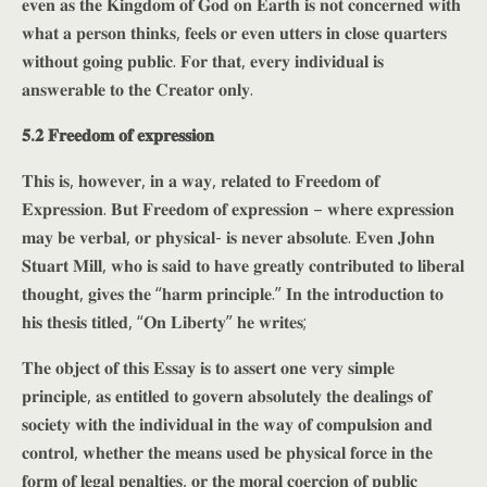
𝐞𝐯𝐞𝐧 𝐚𝐬 𝐭𝐡𝐞 𝐊𝐢𝐧𝐠𝐝𝐨𝐦 𝐨𝐟 𝐆𝐨𝐝 𝐨𝐧 𝐄𝐚𝐫𝐭𝐡 𝐢𝐬 𝐧𝐨𝐭 𝐜𝐨𝐧𝐜𝐞𝐫𝐧𝐞𝐝 𝐰𝐢𝐭𝐡
𝐰𝐡𝐚𝐭 𝐚 𝐩𝐞𝐫𝐬𝐨𝐧 𝐭𝐡𝐢𝐧𝐤𝐬, 𝐟𝐞𝐞𝐥𝐬 𝐨𝐫 𝐞𝐯𝐞𝐧 𝐮𝐭𝐭𝐞𝐫𝐬 𝐢𝐧 𝐜𝐥𝐨𝐬𝐞 𝐪𝐮𝐚𝐫𝐭𝐞𝐫𝐬
𝐰𝐢𝐭𝐡𝐨𝐮𝐭 𝐠𝐨𝐢𝐧𝐠 𝐩𝐮𝐛𝐥𝐢𝐜. 𝐅𝐨𝐫 𝐭𝐡𝐚𝐭, 𝐞𝐯𝐞𝐫𝐲 𝐢𝐧𝐝𝐢𝐯𝐢𝐝𝐮𝐚𝐥 𝐢𝐬
𝐚𝐧𝐬𝐰𝐞𝐫𝐚𝐛𝐥𝐞 𝐭𝐨 𝐭𝐡𝐞 𝐂𝐫𝐞𝐚𝐭𝐨𝐫 𝐨𝐧𝐥𝐲.
𝟓.𝟐 𝐅𝐫𝐞𝐞𝐝𝐨𝐦 𝐨𝐟 𝐞𝐱𝐩𝐫𝐞𝐬𝐬𝐢𝐨𝐧
𝐓𝐡𝐢𝐬 𝐢𝐬, 𝐡𝐨𝐰𝐞𝐯𝐞𝐫, 𝐢𝐧 𝐚 𝐰𝐚𝐲, 𝐫𝐞𝐥𝐚𝐭𝐞𝐝 𝐭𝐨 𝐅𝐫𝐞𝐞𝐝𝐨𝐦 𝐨𝐟
𝐄𝐱𝐩𝐫𝐞𝐬𝐬𝐢𝐨𝐧. 𝐁𝐮𝐭 𝐅𝐫𝐞𝐞𝐝𝐨𝐦 𝐨𝐟 𝐞𝐱𝐩𝐫𝐞𝐬𝐬𝐢𝐨𝐧 – 𝐰𝐡𝐞𝐫𝐞 𝐞𝐱𝐩𝐫𝐞𝐬𝐬𝐢𝐨𝐧
𝐦𝐚𝐲 𝐛𝐞 𝐯𝐞𝐫𝐛𝐚𝐥, 𝐨𝐫 𝐩𝐡𝐲𝐬𝐢𝐜𝐚𝐥- 𝐢𝐬 𝐧𝐞𝐯𝐞𝐫 𝐚𝐛𝐬𝐨𝐥𝐮𝐭𝐞. 𝐄𝐯𝐞𝐧 𝐉𝐨𝐡𝐧
𝐒𝐭𝐮𝐚𝐫𝐭 𝐌𝐢𝐥𝐥, 𝐰𝐡𝐨 𝐢𝐬 𝐬𝐚𝐢𝐝 𝐭𝐨 𝐡𝐚𝐯𝐞 𝐠𝐫𝐞𝐚𝐭𝐥𝐲 𝐜𝐨𝐧𝐭𝐫𝐢𝐛𝐮𝐭𝐞𝐝 𝐭𝐨 𝐥𝐢𝐛𝐞𝐫𝐚𝐥
𝐭𝐡𝐨𝐮𝐠𝐡𝐭, 𝐠𝐢𝐯𝐞𝐬 𝐭𝐡𝐞 “𝐡𝐚𝐫𝐦 𝐩𝐫𝐢𝐧𝐜𝐢𝐩𝐥𝐞.” 𝐈𝐧 𝐭𝐡𝐞 𝐢𝐧𝐭𝐫𝐨𝐝𝐮𝐜𝐭𝐢𝐨𝐧 𝐭𝐨
𝐡𝐢𝐬 𝐭𝐡𝐞𝐬𝐢𝐬 𝐭𝐢𝐭𝐥𝐞𝐝, “𝐎𝐧 𝐋𝐢𝐛𝐞𝐫𝐭𝐲” 𝐡𝐞 𝐰𝐫𝐢𝐭𝐞𝐬;
𝐓𝐡𝐞 𝐨𝐛𝐣𝐞𝐜𝐭 𝐨𝐟 𝐭𝐡𝐢𝐬 𝐄𝐬𝐬𝐚𝐲 𝐢𝐬 𝐭𝐨 𝐚𝐬𝐬𝐞𝐫𝐭 𝐨𝐧𝐞 𝐯𝐞𝐫𝐲 𝐬𝐢𝐦𝐩𝐥𝐞
𝐩𝐫𝐢𝐧𝐜𝐢𝐩𝐥𝐞, 𝐚𝐬 𝐞𝐧𝐭𝐢𝐭𝐥𝐞𝐝 𝐭𝐨 𝐠𝐨𝐯𝐞𝐫𝐧 𝐚𝐛𝐬𝐨𝐥𝐮𝐭𝐞𝐥𝐲 𝐭𝐡𝐞 𝐝𝐞𝐚𝐥𝐢𝐧𝐠𝐬 𝐨𝐟
𝐬𝐨𝐜𝐢𝐞𝐭𝐲 𝐰𝐢𝐭𝐡 𝐭𝐡𝐞 𝐢𝐧𝐝𝐢𝐯𝐢𝐝𝐮𝐚𝐥 𝐢𝐧 𝐭𝐡𝐞 𝐰𝐚𝐲 𝐨𝐟 𝐜𝐨𝐦𝐩𝐮𝐥𝐬𝐢𝐨𝐧 𝐚𝐧𝐝
𝐜𝐨𝐧𝐭𝐫𝐨𝐥, 𝐰𝐡𝐞𝐭𝐡𝐞𝐫 𝐭𝐡𝐞 𝐦𝐞𝐚𝐧𝐬 𝐮𝐬𝐞𝐝 𝐛𝐞 𝐩𝐡𝐲𝐬𝐢𝐜𝐚𝐥 𝐟𝐨𝐫𝐜𝐞 𝐢𝐧 𝐭𝐡𝐞
𝐟𝐨𝐫𝐦 𝐨𝐟 𝐥𝐞𝐠𝐚𝐥 𝐩𝐞𝐧𝐚𝐥𝐭𝐢𝐞𝐬, 𝐨𝐫 𝐭𝐡𝐞 𝐦𝐨𝐫𝐚𝐥 𝐜𝐨𝐞𝐫𝐜𝐢𝐨𝐧 𝐨𝐟 𝐩𝐮𝐛𝐥𝐢𝐜