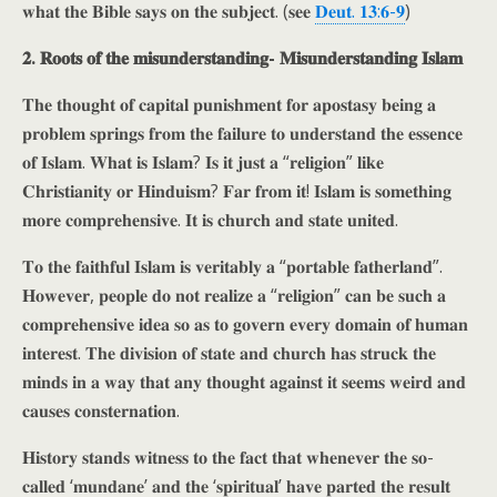
𝐰𝐡𝐚𝐭 𝐭𝐡𝐞 𝐁𝐢𝐛𝐥𝐞 𝐬𝐚𝐲𝐬 𝐨𝐧 𝐭𝐡𝐞 𝐬𝐮𝐛𝐣𝐞𝐜𝐭. (𝐬𝐞𝐞
𝐃𝐞𝐮𝐭. 𝟏𝟑:𝟔-𝟗
)
𝟐. 𝐑𝐨𝐨𝐭𝐬 𝐨𝐟 𝐭𝐡𝐞 𝐦𝐢𝐬𝐮𝐧𝐝𝐞𝐫𝐬𝐭𝐚𝐧𝐝𝐢𝐧𝐠- 𝐌𝐢𝐬𝐮𝐧𝐝𝐞𝐫𝐬𝐭𝐚𝐧𝐝𝐢𝐧𝐠 𝐈𝐬𝐥𝐚𝐦
𝐓𝐡𝐞 𝐭𝐡𝐨𝐮𝐠𝐡𝐭 𝐨𝐟 𝐜𝐚𝐩𝐢𝐭𝐚𝐥 𝐩𝐮𝐧𝐢𝐬𝐡𝐦𝐞𝐧𝐭 𝐟𝐨𝐫 𝐚𝐩𝐨𝐬𝐭𝐚𝐬𝐲 𝐛𝐞𝐢𝐧𝐠 𝐚
𝐩𝐫𝐨𝐛𝐥𝐞𝐦 𝐬𝐩𝐫𝐢𝐧𝐠𝐬 𝐟𝐫𝐨𝐦 𝐭𝐡𝐞 𝐟𝐚𝐢𝐥𝐮𝐫𝐞 𝐭𝐨 𝐮𝐧𝐝𝐞𝐫𝐬𝐭𝐚𝐧𝐝 𝐭𝐡𝐞 𝐞𝐬𝐬𝐞𝐧𝐜𝐞
𝐨𝐟 𝐈𝐬𝐥𝐚𝐦. 𝐖𝐡𝐚𝐭 𝐢𝐬 𝐈𝐬𝐥𝐚𝐦? 𝐈𝐬 𝐢𝐭 𝐣𝐮𝐬𝐭 𝐚 “𝐫𝐞𝐥𝐢𝐠𝐢𝐨𝐧” 𝐥𝐢𝐤𝐞
𝐂𝐡𝐫𝐢𝐬𝐭𝐢𝐚𝐧𝐢𝐭𝐲 𝐨𝐫 𝐇𝐢𝐧𝐝𝐮𝐢𝐬𝐦? 𝐅𝐚𝐫 𝐟𝐫𝐨𝐦 𝐢𝐭! 𝐈𝐬𝐥𝐚𝐦 𝐢𝐬 𝐬𝐨𝐦𝐞𝐭𝐡𝐢𝐧𝐠
𝐦𝐨𝐫𝐞 𝐜𝐨𝐦𝐩𝐫𝐞𝐡𝐞𝐧𝐬𝐢𝐯𝐞. 𝐈𝐭 𝐢𝐬 𝐜𝐡𝐮𝐫𝐜𝐡 𝐚𝐧𝐝 𝐬𝐭𝐚𝐭𝐞 𝐮𝐧𝐢𝐭𝐞𝐝.
𝐓𝐨 𝐭𝐡𝐞 𝐟𝐚𝐢𝐭𝐡𝐟𝐮𝐥 𝐈𝐬𝐥𝐚𝐦 𝐢𝐬 𝐯𝐞𝐫𝐢𝐭𝐚𝐛𝐥𝐲 𝐚 “𝐩𝐨𝐫𝐭𝐚𝐛𝐥𝐞 𝐟𝐚𝐭𝐡𝐞𝐫𝐥𝐚𝐧𝐝”.
𝐇𝐨𝐰𝐞𝐯𝐞𝐫, 𝐩𝐞𝐨𝐩𝐥𝐞 𝐝𝐨 𝐧𝐨𝐭 𝐫𝐞𝐚𝐥𝐢𝐳𝐞 𝐚 “𝐫𝐞𝐥𝐢𝐠𝐢𝐨𝐧” 𝐜𝐚𝐧 𝐛𝐞 𝐬𝐮𝐜𝐡 𝐚
𝐜𝐨𝐦𝐩𝐫𝐞𝐡𝐞𝐧𝐬𝐢𝐯𝐞 𝐢𝐝𝐞𝐚 𝐬𝐨 𝐚𝐬 𝐭𝐨 𝐠𝐨𝐯𝐞𝐫𝐧 𝐞𝐯𝐞𝐫𝐲 𝐝𝐨𝐦𝐚𝐢𝐧 𝐨𝐟 𝐡𝐮𝐦𝐚𝐧
𝐢𝐧𝐭𝐞𝐫𝐞𝐬𝐭. 𝐓𝐡𝐞 𝐝𝐢𝐯𝐢𝐬𝐢𝐨𝐧 𝐨𝐟 𝐬𝐭𝐚𝐭𝐞 𝐚𝐧𝐝 𝐜𝐡𝐮𝐫𝐜𝐡 𝐡𝐚𝐬 𝐬𝐭𝐫𝐮𝐜𝐤 𝐭𝐡𝐞
𝐦𝐢𝐧𝐝𝐬 𝐢𝐧 𝐚 𝐰𝐚𝐲 𝐭𝐡𝐚𝐭 𝐚𝐧𝐲 𝐭𝐡𝐨𝐮𝐠𝐡𝐭 𝐚𝐠𝐚𝐢𝐧𝐬𝐭 𝐢𝐭 𝐬𝐞𝐞𝐦𝐬 𝐰𝐞𝐢𝐫𝐝 𝐚𝐧𝐝
𝐜𝐚𝐮𝐬𝐞𝐬 𝐜𝐨𝐧𝐬𝐭𝐞𝐫𝐧𝐚𝐭𝐢𝐨𝐧.
𝐇𝐢𝐬𝐭𝐨𝐫𝐲 𝐬𝐭𝐚𝐧𝐝𝐬 𝐰𝐢𝐭𝐧𝐞𝐬𝐬 𝐭𝐨 𝐭𝐡𝐞 𝐟𝐚𝐜𝐭 𝐭𝐡𝐚𝐭 𝐰𝐡𝐞𝐧𝐞𝐯𝐞𝐫 𝐭𝐡𝐞 𝐬𝐨-
𝐜𝐚𝐥𝐥𝐞𝐝 ‘𝐦𝐮𝐧𝐝𝐚𝐧𝐞’ 𝐚𝐧𝐝 𝐭𝐡𝐞 ‘𝐬𝐩𝐢𝐫𝐢𝐭𝐮𝐚𝐥’ 𝐡𝐚𝐯𝐞 𝐩𝐚𝐫𝐭𝐞𝐝 𝐭𝐡𝐞 𝐫𝐞𝐬𝐮𝐥𝐭