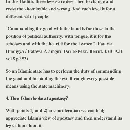
𝐈𝐧 𝐭𝐡𝐢𝐬 𝐇𝐚𝐝𝐢𝐭𝐡, 𝐭𝐡𝐫𝐞𝐞 𝐥𝐞𝐯𝐞𝐥𝐬 𝐚𝐫𝐞 𝐝𝐞𝐬𝐜𝐫𝐢𝐛𝐞𝐝 𝐭𝐨 𝐜𝐡𝐚𝐧𝐠𝐞 𝐚𝐧𝐝
𝐫𝐞𝐬𝐢𝐬𝐭 𝐭𝐡𝐞 𝐚𝐛𝐨𝐦𝐢𝐧𝐚𝐛𝐥𝐞 𝐚𝐧𝐝 𝐰𝐫𝐨𝐧𝐠. 𝐀𝐧𝐝 𝐞𝐚𝐜𝐡 𝐥𝐞𝐯𝐞𝐥 𝐢𝐬 𝐟𝐨𝐫 𝐚
𝐝𝐢𝐟𝐟𝐞𝐫𝐞𝐧𝐭 𝐬𝐞𝐭 𝐨𝐟 𝐩𝐞𝐨𝐩𝐥𝐞.
“𝐂𝐨𝐦𝐦𝐚𝐧𝐝𝐢𝐧𝐠 𝐭𝐡𝐞 𝐠𝐨𝐨𝐝 𝐰𝐢𝐭𝐡 𝐭𝐡𝐞 𝐡𝐚𝐧𝐝 𝐢𝐬 𝐟𝐨𝐫 𝐭𝐡𝐨𝐬𝐞 𝐢𝐧 𝐭𝐡𝐞
𝐩𝐨𝐬𝐢𝐭𝐢𝐨𝐧 𝐨𝐟 𝐩𝐨𝐥𝐢𝐭𝐢𝐜𝐚𝐥 𝐚𝐮𝐭𝐡𝐨𝐫𝐢𝐭𝐲, 𝐰𝐢𝐭𝐡 𝐭𝐨𝐧𝐠𝐮𝐞, 𝐢𝐭 𝐢𝐬 𝐟𝐨𝐫 𝐭𝐡𝐞
𝐬𝐜𝐡𝐨𝐥𝐚𝐫𝐬 𝐚𝐧𝐝 𝐰𝐢𝐭𝐡 𝐭𝐡𝐞 𝐡𝐞𝐚𝐫𝐭 𝐢𝐭 𝐟𝐨𝐫 𝐭𝐡𝐞 𝐥𝐚𝐲𝐦𝐞𝐧.” (𝐅𝐚𝐭𝐚𝐰𝐚
𝐇𝐢𝐧𝐝𝐢𝐲𝐲𝐚 / 𝐅𝐚𝐭𝐚𝐰𝐚 𝐀𝐥𝐚𝐦𝐠𝐢𝐫𝐢, 𝐃𝐚𝐫 𝐞𝐥-𝐅𝐞𝐤𝐫, 𝐁𝐞𝐢𝐫𝐮𝐭, 𝟏𝟑𝟏𝟎 𝐀.𝐇.
𝐯𝐨𝐥.𝟓 𝐩.𝟑𝟓𝟑)
𝐒𝐨 𝐚𝐧 𝐈𝐬𝐥𝐚𝐦𝐢𝐜 𝐬𝐭𝐚𝐭𝐞 𝐡𝐚𝐬 𝐭𝐨 𝐩𝐞𝐫𝐟𝐨𝐫𝐦 𝐭𝐡𝐞 𝐝𝐮𝐭𝐲 𝐨𝐟 𝐜𝐨𝐦𝐦𝐞𝐧𝐝𝐢𝐧𝐠
𝐭𝐡𝐞 𝐠𝐨𝐨𝐝 𝐚𝐧𝐝 𝐟𝐨𝐫𝐛𝐢𝐝𝐝𝐢𝐧𝐠 𝐭𝐡𝐞 𝐞𝐯𝐢𝐥 𝐭𝐡𝐫𝐨𝐮𝐠𝐡 𝐞𝐯𝐞𝐫𝐲 𝐩𝐨𝐬𝐬𝐢𝐛𝐥𝐞
𝐦𝐞𝐚𝐧𝐬 𝐮𝐬𝐢𝐧𝐠 𝐭𝐡𝐞 𝐬𝐭𝐚𝐭𝐞 𝐦𝐚𝐜𝐡𝐢𝐧𝐞𝐫𝐲.
𝟒. 𝐇𝐨𝐰 𝐈𝐬𝐥𝐚𝐦 𝐥𝐨𝐨𝐤𝐬 𝐚𝐭 𝐚𝐩𝐨𝐬𝐭𝐚𝐬𝐲?
𝐖𝐢𝐭𝐡 𝐩𝐨𝐢𝐧𝐭𝐬 𝟏) 𝐚𝐧𝐝 𝟐) 𝐢𝐧 𝐜𝐨𝐧𝐬𝐢𝐝𝐞𝐫𝐚𝐭𝐢𝐨𝐧 𝐰𝐞 𝐜𝐚𝐧 𝐭𝐫𝐮𝐥𝐲
𝐚𝐩𝐩𝐫𝐞𝐜𝐢𝐚𝐭𝐞 𝐈𝐬𝐥𝐚𝐦’𝐬 𝐯𝐢𝐞𝐰 𝐨𝐟 𝐚𝐩𝐨𝐬𝐭𝐚𝐬𝐲 𝐚𝐧𝐝 𝐭𝐡𝐞𝐧 𝐮𝐧𝐝𝐞𝐫𝐬𝐭𝐚𝐧𝐝 𝐢𝐭𝐬
𝐥𝐞𝐠𝐢𝐬𝐥𝐚𝐭𝐢𝐨𝐧 𝐚𝐛𝐨𝐮𝐭 𝐢𝐭.