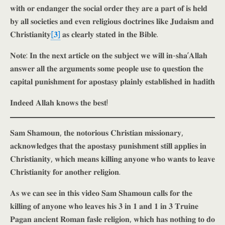
𝐰𝐢𝐭𝐡 𝐨𝐫 𝐞𝐧𝐝𝐚𝐧𝐠𝐞𝐫 𝐭𝐡𝐞 𝐬𝐨𝐜𝐢𝐚𝐥 𝐨𝐫𝐝𝐞𝐫 𝐭𝐡𝐞𝐲 𝐚𝐫𝐞 𝐚 𝐩𝐚𝐫𝐭 𝐨𝐟 𝐢𝐬 𝐡𝐞𝐥𝐝
𝐛𝐲 𝐚𝐥𝐥 𝐬𝐨𝐜𝐢𝐞𝐭𝐢𝐞𝐬 𝐚𝐧𝐝 𝐞𝐯𝐞𝐧 𝐫𝐞𝐥𝐢𝐠𝐢𝐨𝐮𝐬 𝐝𝐨𝐜𝐭𝐫𝐢𝐧𝐞𝐬 𝐥𝐢𝐤𝐞 𝐉𝐮𝐝𝐚𝐢𝐬𝐦 𝐚𝐧𝐝
𝐂𝐡𝐫𝐢𝐬𝐭𝐢𝐚𝐧𝐢𝐭𝐲
[𝟑]
𝐚𝐬 𝐜𝐥𝐞𝐚𝐫𝐥𝐲 𝐬𝐭𝐚𝐭𝐞𝐝 𝐢𝐧 𝐭𝐡𝐞 𝐁𝐢𝐛𝐥𝐞.
𝐍𝐨𝐭𝐞: 𝐈𝐧 𝐭𝐡𝐞 𝐧𝐞𝐱𝐭 𝐚𝐫𝐭𝐢𝐜𝐥𝐞 𝐨𝐧 𝐭𝐡𝐞 𝐬𝐮𝐛𝐣𝐞𝐜𝐭 𝐰𝐞 𝐰𝐢𝐥𝐥 𝐢𝐧-𝐬𝐡𝐚’𝐀𝐥𝐥𝐚𝐡
𝐚𝐧𝐬𝐰𝐞𝐫 𝐚𝐥𝐥 𝐭𝐡𝐞 𝐚𝐫𝐠𝐮𝐦𝐞𝐧𝐭𝐬 𝐬𝐨𝐦𝐞 𝐩𝐞𝐨𝐩𝐥𝐞 𝐮𝐬𝐞 𝐭𝐨 𝐪𝐮𝐞𝐬𝐭𝐢𝐨𝐧 𝐭𝐡𝐞
𝐜𝐚𝐩𝐢𝐭𝐚𝐥 𝐩𝐮𝐧𝐢𝐬𝐡𝐦𝐞𝐧𝐭 𝐟𝐨𝐫 𝐚𝐩𝐨𝐬𝐭𝐚𝐬𝐲 𝐩𝐥𝐚𝐢𝐧𝐥𝐲 𝐞𝐬𝐭𝐚𝐛𝐥𝐢𝐬𝐡𝐞𝐝 𝐢𝐧 𝐡𝐚𝐝𝐢𝐭𝐡
𝐈𝐧𝐝𝐞𝐞𝐝 𝐀𝐥𝐥𝐚𝐡 𝐤𝐧𝐨𝐰𝐬 𝐭𝐡𝐞 𝐛𝐞𝐬𝐭!
𝐒𝐚𝐦 𝐒𝐡𝐚𝐦𝐨𝐮𝐧, 𝐭𝐡𝐞 𝐧𝐨𝐭𝐨𝐫𝐢𝐨𝐮𝐬 𝐂𝐡𝐫𝐢𝐬𝐭𝐢𝐚𝐧 𝐦𝐢𝐬𝐬𝐢𝐨𝐧𝐚𝐫𝐲,
𝐚𝐜𝐤𝐧𝐨𝐰𝐥𝐞𝐝𝐠𝐞𝐬 𝐭𝐡𝐚𝐭 𝐭𝐡𝐞 𝐚𝐩𝐨𝐬𝐭𝐚𝐬𝐲 𝐩𝐮𝐧𝐢𝐬𝐡𝐦𝐞𝐧𝐭 𝐬𝐭𝐢𝐥𝐥 𝐚𝐩𝐩𝐥𝐢𝐞𝐬 𝐢𝐧
𝐂𝐡𝐫𝐢𝐬𝐭𝐢𝐚𝐧𝐢𝐭𝐲, 𝐰𝐡𝐢𝐜𝐡 𝐦𝐞𝐚𝐧𝐬 𝐤𝐢𝐥𝐥𝐢𝐧𝐠 𝐚𝐧𝐲𝐨𝐧𝐞 𝐰𝐡𝐨 𝐰𝐚𝐧𝐭𝐬 𝐭𝐨 𝐥𝐞𝐚𝐯𝐞
𝐂𝐡𝐫𝐢𝐬𝐭𝐢𝐚𝐧𝐢𝐭𝐲 𝐟𝐨𝐫 𝐚𝐧𝐨𝐭𝐡𝐞𝐫 𝐫𝐞𝐥𝐢𝐠𝐢𝐨𝐧.
𝐀𝐬 𝐰𝐞 𝐜𝐚𝐧 𝐬𝐞𝐞 𝐢𝐧 𝐭𝐡𝐢𝐬 𝐯𝐢𝐝𝐞𝐨 𝐒𝐚𝐦 𝐒𝐡𝐚𝐦𝐨𝐮𝐧 𝐜𝐚𝐥𝐥𝐬 𝐟𝐨𝐫 𝐭𝐡𝐞
𝐤𝐢𝐥𝐥𝐢𝐧𝐠 𝐨𝐟 𝐚𝐧𝐲𝐨𝐧𝐞 𝐰𝐡𝐨 𝐥𝐞𝐚𝐯𝐞𝐬 𝐡𝐢𝐬 𝟑 𝐢𝐧 𝟏 𝐚𝐧𝐝 𝟏 𝐢𝐧 𝟑 𝐓𝐫𝐮𝐢𝐧𝐞
𝐏𝐚𝐠𝐚𝐧 𝐚𝐧𝐜𝐢𝐞𝐧𝐭 𝐑𝐨𝐦𝐚𝐧 𝐟𝐚𝐬𝐥𝐞 𝐫𝐞𝐥𝐢𝐠𝐢𝐨𝐧, 𝐰𝐡𝐢𝐜𝐡 𝐡𝐚𝐬 𝐧𝐨𝐭𝐡𝐢𝐧𝐠 𝐭𝐨 𝐝𝐨