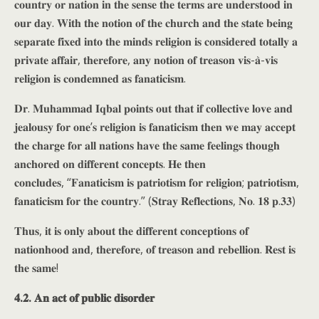
𝐜𝐨𝐮𝐧𝐭𝐫𝐲 𝐨𝐫 𝐧𝐚𝐭𝐢𝐨𝐧 𝐢𝐧 𝐭𝐡𝐞 𝐬𝐞𝐧𝐬𝐞 𝐭𝐡𝐞 𝐭𝐞𝐫𝐦𝐬 𝐚𝐫𝐞 𝐮𝐧𝐝𝐞𝐫𝐬𝐭𝐨𝐨𝐝 𝐢𝐧
𝐨𝐮𝐫 𝐝𝐚𝐲. 𝐖𝐢𝐭𝐡 𝐭𝐡𝐞 𝐧𝐨𝐭𝐢𝐨𝐧 𝐨𝐟 𝐭𝐡𝐞 𝐜𝐡𝐮𝐫𝐜𝐡 𝐚𝐧𝐝 𝐭𝐡𝐞 𝐬𝐭𝐚𝐭𝐞 𝐛𝐞𝐢𝐧𝐠
𝐬𝐞𝐩𝐚𝐫𝐚𝐭𝐞 𝐟𝐢𝐱𝐞𝐝 𝐢𝐧𝐭𝐨 𝐭𝐡𝐞 𝐦𝐢𝐧𝐝𝐬 𝐫𝐞𝐥𝐢𝐠𝐢𝐨𝐧 𝐢𝐬 𝐜𝐨𝐧𝐬𝐢𝐝𝐞𝐫𝐞𝐝 𝐭𝐨𝐭𝐚𝐥𝐥𝐲 𝐚
𝐩𝐫𝐢𝐯𝐚𝐭𝐞 𝐚𝐟𝐟𝐚𝐢𝐫, 𝐭𝐡𝐞𝐫𝐞𝐟𝐨𝐫𝐞, 𝐚𝐧𝐲 𝐧𝐨𝐭𝐢𝐨𝐧 𝐨𝐟 𝐭𝐫𝐞𝐚𝐬𝐨𝐧 𝐯𝐢𝐬-𝐚̀-𝐯𝐢𝐬
𝐫𝐞𝐥𝐢𝐠𝐢𝐨𝐧 𝐢𝐬 𝐜𝐨𝐧𝐝𝐞𝐦𝐧𝐞𝐝 𝐚𝐬 𝐟𝐚𝐧𝐚𝐭𝐢𝐜𝐢𝐬𝐦.
𝐃𝐫. 𝐌𝐮𝐡𝐚𝐦𝐦𝐚𝐝 𝐈𝐪𝐛𝐚𝐥 𝐩𝐨𝐢𝐧𝐭𝐬 𝐨𝐮𝐭 𝐭𝐡𝐚𝐭 𝐢𝐟 𝐜𝐨𝐥𝐥𝐞𝐜𝐭𝐢𝐯𝐞 𝐥𝐨𝐯𝐞 𝐚𝐧𝐝
𝐣𝐞𝐚𝐥𝐨𝐮𝐬𝐲 𝐟𝐨𝐫 𝐨𝐧𝐞’𝐬 𝐫𝐞𝐥𝐢𝐠𝐢𝐨𝐧 𝐢𝐬 𝐟𝐚𝐧𝐚𝐭𝐢𝐜𝐢𝐬𝐦 𝐭𝐡𝐞𝐧 𝐰𝐞 𝐦𝐚𝐲 𝐚𝐜𝐜𝐞𝐩𝐭
𝐭𝐡𝐞 𝐜𝐡𝐚𝐫𝐠𝐞 𝐟𝐨𝐫 𝐚𝐥𝐥 𝐧𝐚𝐭𝐢𝐨𝐧𝐬 𝐡𝐚𝐯𝐞 𝐭𝐡𝐞 𝐬𝐚𝐦𝐞 𝐟𝐞𝐞𝐥𝐢𝐧𝐠𝐬 𝐭𝐡𝐨𝐮𝐠𝐡
𝐚𝐧𝐜𝐡𝐨𝐫𝐞𝐝 𝐨𝐧 𝐝𝐢𝐟𝐟𝐞𝐫𝐞𝐧𝐭 𝐜𝐨𝐧𝐜𝐞𝐩𝐭𝐬. 𝐇𝐞 𝐭𝐡𝐞𝐧
𝐜𝐨𝐧𝐜𝐥𝐮𝐝𝐞𝐬, “𝐅𝐚𝐧𝐚𝐭𝐢𝐜𝐢𝐬𝐦 𝐢𝐬 𝐩𝐚𝐭𝐫𝐢𝐨𝐭𝐢𝐬𝐦 𝐟𝐨𝐫 𝐫𝐞𝐥𝐢𝐠𝐢𝐨𝐧; 𝐩𝐚𝐭𝐫𝐢𝐨𝐭𝐢𝐬𝐦,
𝐟𝐚𝐧𝐚𝐭𝐢𝐜𝐢𝐬𝐦 𝐟𝐨𝐫 𝐭𝐡𝐞 𝐜𝐨𝐮𝐧𝐭𝐫𝐲.” (𝐒𝐭𝐫𝐚𝐲 𝐑𝐞𝐟𝐥𝐞𝐜𝐭𝐢𝐨𝐧𝐬, 𝐍𝐨. 𝟏𝟖 𝐩.𝟑𝟑)
𝐓𝐡𝐮𝐬, 𝐢𝐭 𝐢𝐬 𝐨𝐧𝐥𝐲 𝐚𝐛𝐨𝐮𝐭 𝐭𝐡𝐞 𝐝𝐢𝐟𝐟𝐞𝐫𝐞𝐧𝐭 𝐜𝐨𝐧𝐜𝐞𝐩𝐭𝐢𝐨𝐧𝐬 𝐨𝐟
𝐧𝐚𝐭𝐢𝐨𝐧𝐡𝐨𝐨𝐝 𝐚𝐧𝐝, 𝐭𝐡𝐞𝐫𝐞𝐟𝐨𝐫𝐞, 𝐨𝐟 𝐭𝐫𝐞𝐚𝐬𝐨𝐧 𝐚𝐧𝐝 𝐫𝐞𝐛𝐞𝐥𝐥𝐢𝐨𝐧. 𝐑𝐞𝐬𝐭 𝐢𝐬
𝐭𝐡𝐞 𝐬𝐚𝐦𝐞!
𝟒.𝟐. 𝐀𝐧 𝐚𝐜𝐭 𝐨𝐟 𝐩𝐮𝐛𝐥𝐢𝐜 𝐝𝐢𝐬𝐨𝐫𝐝𝐞𝐫