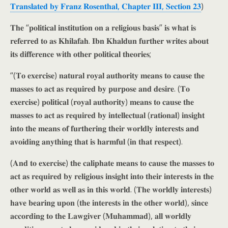
𝐓𝐫𝐚𝐧𝐬𝐥𝐚𝐭𝐞𝐝 𝐛𝐲 𝐅𝐫𝐚𝐧𝐳 𝐑𝐨𝐬𝐞𝐧𝐭𝐡𝐚𝐥, 𝐂𝐡𝐚𝐩𝐭𝐞𝐫 𝐈𝐈𝐈, 𝐒𝐞𝐜𝐭𝐢𝐨𝐧 𝟐𝟑
)
𝐓𝐡𝐞 “𝐩𝐨𝐥𝐢𝐭𝐢𝐜𝐚𝐥 𝐢𝐧𝐬𝐭𝐢𝐭𝐮𝐭𝐢𝐨𝐧 𝐨𝐧 𝐚 𝐫𝐞𝐥𝐢𝐠𝐢𝐨𝐮𝐬 𝐛𝐚𝐬𝐢𝐬” 𝐢𝐬 𝐰𝐡𝐚𝐭 𝐢𝐬
𝐫𝐞𝐟𝐞𝐫𝐫𝐞𝐝 𝐭𝐨 𝐚𝐬 𝐊𝐡𝐢𝐥𝐚𝐟𝐚𝐡. 𝐈𝐛𝐧 𝐊𝐡𝐚𝐥𝐝𝐮𝐧 𝐟𝐮𝐫𝐭𝐡𝐞𝐫 𝐰𝐫𝐢𝐭𝐞𝐬 𝐚𝐛𝐨𝐮𝐭
𝐢𝐭𝐬 𝐝𝐢𝐟𝐟𝐞𝐫𝐞𝐧𝐜𝐞 𝐰𝐢𝐭𝐡 𝐨𝐭𝐡𝐞𝐫 𝐩𝐨𝐥𝐢𝐭𝐢𝐜𝐚𝐥 𝐭𝐡𝐞𝐨𝐫𝐢𝐞𝐬;
“(𝐓𝐨 𝐞𝐱𝐞𝐫𝐜𝐢𝐬𝐞) 𝐧𝐚𝐭𝐮𝐫𝐚𝐥 𝐫𝐨𝐲𝐚𝐥 𝐚𝐮𝐭𝐡𝐨𝐫𝐢𝐭𝐲 𝐦𝐞𝐚𝐧𝐬 𝐭𝐨 𝐜𝐚𝐮𝐬𝐞 𝐭𝐡𝐞
𝐦𝐚𝐬𝐬𝐞𝐬 𝐭𝐨 𝐚𝐜𝐭 𝐚𝐬 𝐫𝐞𝐪𝐮𝐢𝐫𝐞𝐝 𝐛𝐲 𝐩𝐮𝐫𝐩𝐨𝐬𝐞 𝐚𝐧𝐝 𝐝𝐞𝐬𝐢𝐫𝐞. (𝐓𝐨
𝐞𝐱𝐞𝐫𝐜𝐢𝐬𝐞) 𝐩𝐨𝐥𝐢𝐭𝐢𝐜𝐚𝐥 (𝐫𝐨𝐲𝐚𝐥 𝐚𝐮𝐭𝐡𝐨𝐫𝐢𝐭𝐲) 𝐦𝐞𝐚𝐧𝐬 𝐭𝐨 𝐜𝐚𝐮𝐬𝐞 𝐭𝐡𝐞
𝐦𝐚𝐬𝐬𝐞𝐬 𝐭𝐨 𝐚𝐜𝐭 𝐚𝐬 𝐫𝐞𝐪𝐮𝐢𝐫𝐞𝐝 𝐛𝐲 𝐢𝐧𝐭𝐞𝐥𝐥𝐞𝐜𝐭𝐮𝐚𝐥 (𝐫𝐚𝐭𝐢𝐨𝐧𝐚𝐥) 𝐢𝐧𝐬𝐢𝐠𝐡𝐭
𝐢𝐧𝐭𝐨 𝐭𝐡𝐞 𝐦𝐞𝐚𝐧𝐬 𝐨𝐟 𝐟𝐮𝐫𝐭𝐡𝐞𝐫𝐢𝐧𝐠 𝐭𝐡𝐞𝐢𝐫 𝐰𝐨𝐫𝐥𝐝𝐥𝐲 𝐢𝐧𝐭𝐞𝐫𝐞𝐬𝐭𝐬 𝐚𝐧𝐝
𝐚𝐯𝐨𝐢𝐝𝐢𝐧𝐠 𝐚𝐧𝐲𝐭𝐡𝐢𝐧𝐠 𝐭𝐡𝐚𝐭 𝐢𝐬 𝐡𝐚𝐫𝐦𝐟𝐮𝐥 (𝐢𝐧 𝐭𝐡𝐚𝐭 𝐫𝐞𝐬𝐩𝐞𝐜𝐭).
(𝐀𝐧𝐝 𝐭𝐨 𝐞𝐱𝐞𝐫𝐜𝐢𝐬𝐞) 𝐭𝐡𝐞 𝐜𝐚𝐥𝐢𝐩𝐡𝐚𝐭𝐞 𝐦𝐞𝐚𝐧𝐬 𝐭𝐨 𝐜𝐚𝐮𝐬𝐞 𝐭𝐡𝐞 𝐦𝐚𝐬𝐬𝐞𝐬 𝐭𝐨
𝐚𝐜𝐭 𝐚𝐬 𝐫𝐞𝐪𝐮𝐢𝐫𝐞𝐝 𝐛𝐲 𝐫𝐞𝐥𝐢𝐠𝐢𝐨𝐮𝐬 𝐢𝐧𝐬𝐢𝐠𝐡𝐭 𝐢𝐧𝐭𝐨 𝐭𝐡𝐞𝐢𝐫 𝐢𝐧𝐭𝐞𝐫𝐞𝐬𝐭𝐬 𝐢𝐧 𝐭𝐡𝐞
𝐨𝐭𝐡𝐞𝐫 𝐰𝐨𝐫𝐥𝐝 𝐚𝐬 𝐰𝐞𝐥𝐥 𝐚𝐬 𝐢𝐧 𝐭𝐡𝐢𝐬 𝐰𝐨𝐫𝐥𝐝. (𝐓𝐡𝐞 𝐰𝐨𝐫𝐥𝐝𝐥𝐲 𝐢𝐧𝐭𝐞𝐫𝐞𝐬𝐭𝐬)
𝐡𝐚𝐯𝐞 𝐛𝐞𝐚𝐫𝐢𝐧𝐠 𝐮𝐩𝐨𝐧 (𝐭𝐡𝐞 𝐢𝐧𝐭𝐞𝐫𝐞𝐬𝐭𝐬 𝐢𝐧 𝐭𝐡𝐞 𝐨𝐭𝐡𝐞𝐫 𝐰𝐨𝐫𝐥𝐝), 𝐬𝐢𝐧𝐜𝐞
𝐚𝐜𝐜𝐨𝐫𝐝𝐢𝐧𝐠 𝐭𝐨 𝐭𝐡𝐞 𝐋𝐚𝐰𝐠𝐢𝐯𝐞𝐫 (𝐌𝐮𝐡𝐚𝐦𝐦𝐚𝐝), 𝐚𝐥𝐥 𝐰𝐨𝐫𝐥𝐝𝐥𝐲