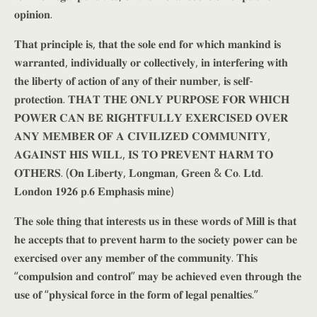
𝐨𝐩𝐢𝐧𝐢𝐨𝐧.
𝐓𝐡𝐚𝐭 𝐩𝐫𝐢𝐧𝐜𝐢𝐩𝐥𝐞 𝐢𝐬, 𝐭𝐡𝐚𝐭 𝐭𝐡𝐞 𝐬𝐨𝐥𝐞 𝐞𝐧𝐝 𝐟𝐨𝐫 𝐰𝐡𝐢𝐜𝐡 𝐦𝐚𝐧𝐤𝐢𝐧𝐝 𝐢𝐬
𝐰𝐚𝐫𝐫𝐚𝐧𝐭𝐞𝐝, 𝐢𝐧𝐝𝐢𝐯𝐢𝐝𝐮𝐚𝐥𝐥𝐲 𝐨𝐫 𝐜𝐨𝐥𝐥𝐞𝐜𝐭𝐢𝐯𝐞𝐥𝐲, 𝐢𝐧 𝐢𝐧𝐭𝐞𝐫𝐟𝐞𝐫𝐢𝐧𝐠 𝐰𝐢𝐭𝐡
𝐭𝐡𝐞 𝐥𝐢𝐛𝐞𝐫𝐭𝐲 𝐨𝐟 𝐚𝐜𝐭𝐢𝐨𝐧 𝐨𝐟 𝐚𝐧𝐲 𝐨𝐟 𝐭𝐡𝐞𝐢𝐫 𝐧𝐮𝐦𝐛𝐞𝐫, 𝐢𝐬 𝐬𝐞𝐥𝐟-
𝐩𝐫𝐨𝐭𝐞𝐜𝐭𝐢𝐨𝐧. 𝐓𝐇𝐀𝐓 𝐓𝐇𝐄 𝐎𝐍𝐋𝐘 𝐏𝐔𝐑𝐏𝐎𝐒𝐄 𝐅𝐎𝐑 𝐖𝐇𝐈𝐂𝐇
𝐏𝐎𝐖𝐄𝐑 𝐂𝐀𝐍 𝐁𝐄 𝐑𝐈𝐆𝐇𝐓𝐅𝐔𝐋𝐋𝐘 𝐄𝐗𝐄𝐑𝐂𝐈𝐒𝐄𝐃 𝐎𝐕𝐄𝐑
𝐀𝐍𝐘 𝐌𝐄𝐌𝐁𝐄𝐑 𝐎𝐅 𝐀 𝐂𝐈𝐕𝐈𝐋𝐈𝐙𝐄𝐃 𝐂𝐎𝐌𝐌𝐔𝐍𝐈𝐓𝐘,
𝐀𝐆𝐀𝐈𝐍𝐒𝐓 𝐇𝐈𝐒 𝐖𝐈𝐋𝐋, 𝐈𝐒 𝐓𝐎 𝐏𝐑𝐄𝐕𝐄𝐍𝐓 𝐇𝐀𝐑𝐌 𝐓𝐎
𝐎𝐓𝐇𝐄𝐑𝐒. (𝐎𝐧 𝐋𝐢𝐛𝐞𝐫𝐭𝐲, 𝐋𝐨𝐧𝐠𝐦𝐚𝐧, 𝐆𝐫𝐞𝐞𝐧 & 𝐂𝐨. 𝐋𝐭𝐝.
𝐋𝐨𝐧𝐝𝐨𝐧 𝟏𝟗𝟐𝟔 𝐩.𝟔 𝐄𝐦𝐩𝐡𝐚𝐬𝐢𝐬 𝐦𝐢𝐧𝐞)
𝐓𝐡𝐞 𝐬𝐨𝐥𝐞 𝐭𝐡𝐢𝐧𝐠 𝐭𝐡𝐚𝐭 𝐢𝐧𝐭𝐞𝐫𝐞𝐬𝐭𝐬 𝐮𝐬 𝐢𝐧 𝐭𝐡𝐞𝐬𝐞 𝐰𝐨𝐫𝐝𝐬 𝐨𝐟 𝐌𝐢𝐥𝐥 𝐢𝐬 𝐭𝐡𝐚𝐭
𝐡𝐞 𝐚𝐜𝐜𝐞𝐩𝐭𝐬 𝐭𝐡𝐚𝐭 𝐭𝐨 𝐩𝐫𝐞𝐯𝐞𝐧𝐭 𝐡𝐚𝐫𝐦 𝐭𝐨 𝐭𝐡𝐞 𝐬𝐨𝐜𝐢𝐞𝐭𝐲 𝐩𝐨𝐰𝐞𝐫 𝐜𝐚𝐧 𝐛𝐞
𝐞𝐱𝐞𝐫𝐜𝐢𝐬𝐞𝐝 𝐨𝐯𝐞𝐫 𝐚𝐧𝐲 𝐦𝐞𝐦𝐛𝐞𝐫 𝐨𝐟 𝐭𝐡𝐞 𝐜𝐨𝐦𝐦𝐮𝐧𝐢𝐭𝐲. 𝐓𝐡𝐢𝐬
“𝐜𝐨𝐦𝐩𝐮𝐥𝐬𝐢𝐨𝐧 𝐚𝐧𝐝 𝐜𝐨𝐧𝐭𝐫𝐨𝐥” 𝐦𝐚𝐲 𝐛𝐞 𝐚𝐜𝐡𝐢𝐞𝐯𝐞𝐝 𝐞𝐯𝐞𝐧 𝐭𝐡𝐫𝐨𝐮𝐠𝐡 𝐭𝐡𝐞
𝐮𝐬𝐞 𝐨𝐟 “𝐩𝐡𝐲𝐬𝐢𝐜𝐚𝐥 𝐟𝐨𝐫𝐜𝐞 𝐢𝐧 𝐭𝐡𝐞 𝐟𝐨𝐫𝐦 𝐨𝐟 𝐥𝐞𝐠𝐚𝐥 𝐩𝐞𝐧𝐚𝐥𝐭𝐢𝐞𝐬.”