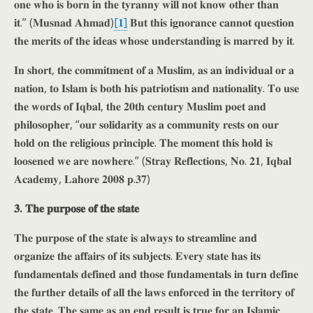
𝐨𝐧𝐞 𝐰𝐡𝐨 𝐢𝐬 𝐛𝐨𝐫𝐧 𝐢𝐧 𝐭𝐡𝐞 𝐭𝐲𝐫𝐚𝐧𝐧𝐲 𝐰𝐢𝐥𝐥 𝐧𝐨𝐭 𝐤𝐧𝐨𝐰 𝐨𝐭𝐡𝐞𝐫 𝐭𝐡𝐚𝐧
𝐢𝐭.” (𝐌𝐮𝐬𝐧𝐚𝐝 𝐀𝐡𝐦𝐚𝐝)
[𝟏]
𝐁𝐮𝐭 𝐭𝐡𝐢𝐬 𝐢𝐠𝐧𝐨𝐫𝐚𝐧𝐜𝐞 𝐜𝐚𝐧𝐧𝐨𝐭 𝐪𝐮𝐞𝐬𝐭𝐢𝐨𝐧
𝐭𝐡𝐞 𝐦𝐞𝐫𝐢𝐭𝐬 𝐨𝐟 𝐭𝐡𝐞 𝐢𝐝𝐞𝐚𝐬 𝐰𝐡𝐨𝐬𝐞 𝐮𝐧𝐝𝐞𝐫𝐬𝐭𝐚𝐧𝐝𝐢𝐧𝐠 𝐢𝐬 𝐦𝐚𝐫𝐫𝐞𝐝 𝐛𝐲 𝐢𝐭.
𝐈𝐧 𝐬𝐡𝐨𝐫𝐭, 𝐭𝐡𝐞 𝐜𝐨𝐦𝐦𝐢𝐭𝐦𝐞𝐧𝐭 𝐨𝐟 𝐚 𝐌𝐮𝐬𝐥𝐢𝐦, 𝐚𝐬 𝐚𝐧 𝐢𝐧𝐝𝐢𝐯𝐢𝐝𝐮𝐚𝐥 𝐨𝐫 𝐚
𝐧𝐚𝐭𝐢𝐨𝐧, 𝐭𝐨 𝐈𝐬𝐥𝐚𝐦 𝐢𝐬 𝐛𝐨𝐭𝐡 𝐡𝐢𝐬 𝐩𝐚𝐭𝐫𝐢𝐨𝐭𝐢𝐬𝐦 𝐚𝐧𝐝 𝐧𝐚𝐭𝐢𝐨𝐧𝐚𝐥𝐢𝐭𝐲. 𝐓𝐨 𝐮𝐬𝐞
𝐭𝐡𝐞 𝐰𝐨𝐫𝐝𝐬 𝐨𝐟 𝐈𝐪𝐛𝐚𝐥, 𝐭𝐡𝐞 𝟐𝟎𝐭𝐡 𝐜𝐞𝐧𝐭𝐮𝐫𝐲 𝐌𝐮𝐬𝐥𝐢𝐦 𝐩𝐨𝐞𝐭 𝐚𝐧𝐝
𝐩𝐡𝐢𝐥𝐨𝐬𝐨𝐩𝐡𝐞𝐫, “𝐨𝐮𝐫 𝐬𝐨𝐥𝐢𝐝𝐚𝐫𝐢𝐭𝐲 𝐚𝐬 𝐚 𝐜𝐨𝐦𝐦𝐮𝐧𝐢𝐭𝐲 𝐫𝐞𝐬𝐭𝐬 𝐨𝐧 𝐨𝐮𝐫
𝐡𝐨𝐥𝐝 𝐨𝐧 𝐭𝐡𝐞 𝐫𝐞𝐥𝐢𝐠𝐢𝐨𝐮𝐬 𝐩𝐫𝐢𝐧𝐜𝐢𝐩𝐥𝐞. 𝐓𝐡𝐞 𝐦𝐨𝐦𝐞𝐧𝐭 𝐭𝐡𝐢𝐬 𝐡𝐨𝐥𝐝 𝐢𝐬
𝐥𝐨𝐨𝐬𝐞𝐧𝐞𝐝 𝐰𝐞 𝐚𝐫𝐞 𝐧𝐨𝐰𝐡𝐞𝐫𝐞.” (𝐒𝐭𝐫𝐚𝐲 𝐑𝐞𝐟𝐥𝐞𝐜𝐭𝐢𝐨𝐧𝐬, 𝐍𝐨. 𝟐𝟏, 𝐈𝐪𝐛𝐚𝐥
𝐀𝐜𝐚𝐝𝐞𝐦𝐲, 𝐋𝐚𝐡𝐨𝐫𝐞 𝟐𝟎𝟎𝟖 𝐩.𝟑𝟕)
𝟑. 𝐓𝐡𝐞 𝐩𝐮𝐫𝐩𝐨𝐬𝐞 𝐨𝐟 𝐭𝐡𝐞 𝐬𝐭𝐚𝐭𝐞
𝐓𝐡𝐞 𝐩𝐮𝐫𝐩𝐨𝐬𝐞 𝐨𝐟 𝐭𝐡𝐞 𝐬𝐭𝐚𝐭𝐞 𝐢𝐬 𝐚𝐥𝐰𝐚𝐲𝐬 𝐭𝐨 𝐬𝐭𝐫𝐞𝐚𝐦𝐥𝐢𝐧𝐞 𝐚𝐧𝐝
𝐨𝐫𝐠𝐚𝐧𝐢𝐳𝐞 𝐭𝐡𝐞 𝐚𝐟𝐟𝐚𝐢𝐫𝐬 𝐨𝐟 𝐢𝐭𝐬 𝐬𝐮𝐛𝐣𝐞𝐜𝐭𝐬. 𝐄𝐯𝐞𝐫𝐲 𝐬𝐭𝐚𝐭𝐞 𝐡𝐚𝐬 𝐢𝐭𝐬
𝐟𝐮𝐧𝐝𝐚𝐦𝐞𝐧𝐭𝐚𝐥𝐬 𝐝𝐞𝐟𝐢𝐧𝐞𝐝 𝐚𝐧𝐝 𝐭𝐡𝐨𝐬𝐞 𝐟𝐮𝐧𝐝𝐚𝐦𝐞𝐧𝐭𝐚𝐥𝐬 𝐢𝐧 𝐭𝐮𝐫𝐧 𝐝𝐞𝐟𝐢𝐧𝐞
𝐭𝐡𝐞 𝐟𝐮𝐫𝐭𝐡𝐞𝐫 𝐝𝐞𝐭𝐚𝐢𝐥𝐬 𝐨𝐟 𝐚𝐥𝐥 𝐭𝐡𝐞 𝐥𝐚𝐰𝐬 𝐞𝐧𝐟𝐨𝐫𝐜𝐞𝐝 𝐢𝐧 𝐭𝐡𝐞 𝐭𝐞𝐫𝐫𝐢𝐭𝐨𝐫𝐲 𝐨𝐟
𝐭𝐡𝐞 𝐬𝐭𝐚𝐭𝐞. 𝐓𝐡𝐞 𝐬𝐚𝐦𝐞 𝐚𝐬 𝐚𝐧 𝐞𝐧𝐝 𝐫𝐞𝐬𝐮𝐥𝐭 𝐢𝐬 𝐭𝐫𝐮𝐞 𝐟𝐨𝐫 𝐚𝐧 𝐈𝐬𝐥𝐚𝐦𝐢𝐜