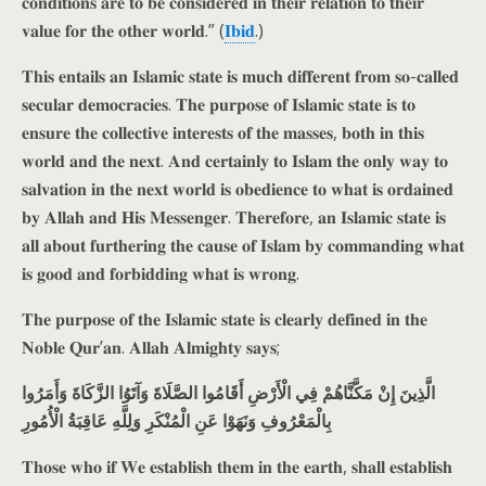
𝐜𝐨𝐧𝐝𝐢𝐭𝐢𝐨𝐧𝐬 𝐚𝐫𝐞 𝐭𝐨 𝐛𝐞 𝐜𝐨𝐧𝐬𝐢𝐝𝐞𝐫𝐞𝐝 𝐢𝐧 𝐭𝐡𝐞𝐢𝐫 𝐫𝐞𝐥𝐚𝐭𝐢𝐨𝐧 𝐭𝐨 𝐭𝐡𝐞𝐢𝐫
𝐯𝐚𝐥𝐮𝐞 𝐟𝐨𝐫 𝐭𝐡𝐞 𝐨𝐭𝐡𝐞𝐫 𝐰𝐨𝐫𝐥𝐝.” (
𝐈𝐛𝐢𝐝
.)
𝐓𝐡𝐢𝐬 𝐞𝐧𝐭𝐚𝐢𝐥𝐬 𝐚𝐧 𝐈𝐬𝐥𝐚𝐦𝐢𝐜 𝐬𝐭𝐚𝐭𝐞 𝐢𝐬 𝐦𝐮𝐜𝐡 𝐝𝐢𝐟𝐟𝐞𝐫𝐞𝐧𝐭 𝐟𝐫𝐨𝐦 𝐬𝐨-𝐜𝐚𝐥𝐥𝐞𝐝
𝐬𝐞𝐜𝐮𝐥𝐚𝐫 𝐝𝐞𝐦𝐨𝐜𝐫𝐚𝐜𝐢𝐞𝐬. 𝐓𝐡𝐞 𝐩𝐮𝐫𝐩𝐨𝐬𝐞 𝐨𝐟 𝐈𝐬𝐥𝐚𝐦𝐢𝐜 𝐬𝐭𝐚𝐭𝐞 𝐢𝐬 𝐭𝐨
𝐞𝐧𝐬𝐮𝐫𝐞 𝐭𝐡𝐞 𝐜𝐨𝐥𝐥𝐞𝐜𝐭𝐢𝐯𝐞 𝐢𝐧𝐭𝐞𝐫𝐞𝐬𝐭𝐬 𝐨𝐟 𝐭𝐡𝐞 𝐦𝐚𝐬𝐬𝐞𝐬, 𝐛𝐨𝐭𝐡 𝐢𝐧 𝐭𝐡𝐢𝐬
𝐰𝐨𝐫𝐥𝐝 𝐚𝐧𝐝 𝐭𝐡𝐞 𝐧𝐞𝐱𝐭. 𝐀𝐧𝐝 𝐜𝐞𝐫𝐭𝐚𝐢𝐧𝐥𝐲 𝐭𝐨 𝐈𝐬𝐥𝐚𝐦 𝐭𝐡𝐞 𝐨𝐧𝐥𝐲 𝐰𝐚𝐲 𝐭𝐨
𝐬𝐚𝐥𝐯𝐚𝐭𝐢𝐨𝐧 𝐢𝐧 𝐭𝐡𝐞 𝐧𝐞𝐱𝐭 𝐰𝐨𝐫𝐥𝐝 𝐢𝐬 𝐨𝐛𝐞𝐝𝐢𝐞𝐧𝐜𝐞 𝐭𝐨 𝐰𝐡𝐚𝐭 𝐢𝐬 𝐨𝐫𝐝𝐚𝐢𝐧𝐞𝐝
𝐛𝐲 𝐀𝐥𝐥𝐚𝐡 𝐚𝐧𝐝 𝐇𝐢𝐬 𝐌𝐞𝐬𝐬𝐞𝐧𝐠𝐞𝐫. 𝐓𝐡𝐞𝐫𝐞𝐟𝐨𝐫𝐞, 𝐚𝐧 𝐈𝐬𝐥𝐚𝐦𝐢𝐜 𝐬𝐭𝐚𝐭𝐞 𝐢𝐬
𝐚𝐥𝐥 𝐚𝐛𝐨𝐮𝐭 𝐟𝐮𝐫𝐭𝐡𝐞𝐫𝐢𝐧𝐠 𝐭𝐡𝐞 𝐜𝐚𝐮𝐬𝐞 𝐨𝐟 𝐈𝐬𝐥𝐚𝐦 𝐛𝐲 𝐜𝐨𝐦𝐦𝐚𝐧𝐝𝐢𝐧𝐠 𝐰𝐡𝐚𝐭
𝐢𝐬 𝐠𝐨𝐨𝐝 𝐚𝐧𝐝 𝐟𝐨𝐫𝐛𝐢𝐝𝐝𝐢𝐧𝐠 𝐰𝐡𝐚𝐭 𝐢𝐬 𝐰𝐫𝐨𝐧𝐠.
𝐓𝐡𝐞 𝐩𝐮𝐫𝐩𝐨𝐬𝐞 𝐨𝐟 𝐭𝐡𝐞 𝐈𝐬𝐥𝐚𝐦𝐢𝐜 𝐬𝐭𝐚𝐭𝐞 𝐢𝐬 𝐜𝐥𝐞𝐚𝐫𝐥𝐲 𝐝𝐞𝐟𝐢𝐧𝐞𝐝 𝐢𝐧 𝐭𝐡𝐞
𝐍𝐨𝐛𝐥𝐞 𝐐𝐮𝐫’𝐚𝐧. 𝐀𝐥𝐥𝐚𝐡 𝐀𝐥𝐦𝐢𝐠𝐡𝐭𝐲 𝐬𝐚𝐲𝐬;
الَّذِينَ إِنْ مَكَّنَّاهُمْ فِي الْأَرْضِ أَقَامُوا الصَّلَاةَ وَآتَوُا الزَّكَاةَ وَأَمَرُوا
بِالْمَعْرُوفِ وَنَهَوْا عَنِ الْمُنْكَرِ وَلِلَّهِ عَاقِبَةُ الْأُمُورِ
𝐓𝐡𝐨𝐬𝐞 𝐰𝐡𝐨 𝐢𝐟 𝐖𝐞 𝐞𝐬𝐭𝐚𝐛𝐥𝐢𝐬𝐡 𝐭𝐡𝐞𝐦 𝐢𝐧 𝐭𝐡𝐞 𝐞𝐚𝐫𝐭𝐡, 𝐬𝐡𝐚𝐥𝐥 𝐞𝐬𝐭𝐚𝐛𝐥𝐢𝐬𝐡