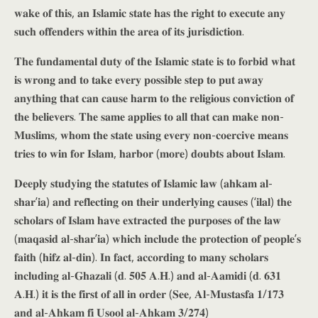
𝐰𝐚𝐤𝐞 𝐨𝐟 𝐭𝐡𝐢𝐬, 𝐚𝐧 𝐈𝐬𝐥𝐚𝐦𝐢𝐜 𝐬𝐭𝐚𝐭𝐞 𝐡𝐚𝐬 𝐭𝐡𝐞 𝐫𝐢𝐠𝐡𝐭 𝐭𝐨 𝐞𝐱𝐞𝐜𝐮𝐭𝐞 𝐚𝐧𝐲
𝐬𝐮𝐜𝐡 𝐨𝐟𝐟𝐞𝐧𝐝𝐞𝐫𝐬 𝐰𝐢𝐭𝐡𝐢𝐧 𝐭𝐡𝐞 𝐚𝐫𝐞𝐚 𝐨𝐟 𝐢𝐭𝐬 𝐣𝐮𝐫𝐢𝐬𝐝𝐢𝐜𝐭𝐢𝐨𝐧.
𝐓𝐡𝐞 𝐟𝐮𝐧𝐝𝐚𝐦𝐞𝐧𝐭𝐚𝐥 𝐝𝐮𝐭𝐲 𝐨𝐟 𝐭𝐡𝐞 𝐈𝐬𝐥𝐚𝐦𝐢𝐜 𝐬𝐭𝐚𝐭𝐞 𝐢𝐬 𝐭𝐨 𝐟𝐨𝐫𝐛𝐢𝐝 𝐰𝐡𝐚𝐭
𝐢𝐬 𝐰𝐫𝐨𝐧𝐠 𝐚𝐧𝐝 𝐭𝐨 𝐭𝐚𝐤𝐞 𝐞𝐯𝐞𝐫𝐲 𝐩𝐨𝐬𝐬𝐢𝐛𝐥𝐞 𝐬𝐭𝐞𝐩 𝐭𝐨 𝐩𝐮𝐭 𝐚𝐰𝐚𝐲
𝐚𝐧𝐲𝐭𝐡𝐢𝐧𝐠 𝐭𝐡𝐚𝐭 𝐜𝐚𝐧 𝐜𝐚𝐮𝐬𝐞 𝐡𝐚𝐫𝐦 𝐭𝐨 𝐭𝐡𝐞 𝐫𝐞𝐥𝐢𝐠𝐢𝐨𝐮𝐬 𝐜𝐨𝐧𝐯𝐢𝐜𝐭𝐢𝐨𝐧 𝐨𝐟
𝐭𝐡𝐞 𝐛𝐞𝐥𝐢𝐞𝐯𝐞𝐫𝐬. 𝐓𝐡𝐞 𝐬𝐚𝐦𝐞 𝐚𝐩𝐩𝐥𝐢𝐞𝐬 𝐭𝐨 𝐚𝐥𝐥 𝐭𝐡𝐚𝐭 𝐜𝐚𝐧 𝐦𝐚𝐤𝐞 𝐧𝐨𝐧-
𝐌𝐮𝐬𝐥𝐢𝐦𝐬, 𝐰𝐡𝐨𝐦 𝐭𝐡𝐞 𝐬𝐭𝐚𝐭𝐞 𝐮𝐬𝐢𝐧𝐠 𝐞𝐯𝐞𝐫𝐲 𝐧𝐨𝐧-𝐜𝐨𝐞𝐫𝐜𝐢𝐯𝐞 𝐦𝐞𝐚𝐧𝐬
𝐭𝐫𝐢𝐞𝐬 𝐭𝐨 𝐰𝐢𝐧 𝐟𝐨𝐫 𝐈𝐬𝐥𝐚𝐦, 𝐡𝐚𝐫𝐛𝐨𝐫 (𝐦𝐨𝐫𝐞) 𝐝𝐨𝐮𝐛𝐭𝐬 𝐚𝐛𝐨𝐮𝐭 𝐈𝐬𝐥𝐚𝐦.
𝐃𝐞𝐞𝐩𝐥𝐲 𝐬𝐭𝐮𝐝𝐲𝐢𝐧𝐠 𝐭𝐡𝐞 𝐬𝐭𝐚𝐭𝐮𝐭𝐞𝐬 𝐨𝐟 𝐈𝐬𝐥𝐚𝐦𝐢𝐜 𝐥𝐚𝐰 (𝐚𝐡𝐤𝐚𝐦 𝐚𝐥-
𝐬𝐡𝐚𝐫’𝐢𝐚) 𝐚𝐧𝐝 𝐫𝐞𝐟𝐥𝐞𝐜𝐭𝐢𝐧𝐠 𝐨𝐧 𝐭𝐡𝐞𝐢𝐫 𝐮𝐧𝐝𝐞𝐫𝐥𝐲𝐢𝐧𝐠 𝐜𝐚𝐮𝐬𝐞𝐬 (‘𝐢𝐥𝐚𝐥) 𝐭𝐡𝐞
𝐬𝐜𝐡𝐨𝐥𝐚𝐫𝐬 𝐨𝐟 𝐈𝐬𝐥𝐚𝐦 𝐡𝐚𝐯𝐞 𝐞𝐱𝐭𝐫𝐚𝐜𝐭𝐞𝐝 𝐭𝐡𝐞 𝐩𝐮𝐫𝐩𝐨𝐬𝐞𝐬 𝐨𝐟 𝐭𝐡𝐞 𝐥𝐚𝐰
(𝐦𝐚𝐪𝐚𝐬𝐢𝐝 𝐚𝐥-𝐬𝐡𝐚𝐫’𝐢𝐚) 𝐰𝐡𝐢𝐜𝐡 𝐢𝐧𝐜𝐥𝐮𝐝𝐞 𝐭𝐡𝐞 𝐩𝐫𝐨𝐭𝐞𝐜𝐭𝐢𝐨𝐧 𝐨𝐟 𝐩𝐞𝐨𝐩𝐥𝐞’𝐬
𝐟𝐚𝐢𝐭𝐡 (𝐡𝐢𝐟𝐳 𝐚𝐥-𝐝𝐢𝐧). 𝐈𝐧 𝐟𝐚𝐜𝐭, 𝐚𝐜𝐜𝐨𝐫𝐝𝐢𝐧𝐠 𝐭𝐨 𝐦𝐚𝐧𝐲 𝐬𝐜𝐡𝐨𝐥𝐚𝐫𝐬
𝐢𝐧𝐜𝐥𝐮𝐝𝐢𝐧𝐠 𝐚𝐥-𝐆𝐡𝐚𝐳𝐚𝐥𝐢 (𝐝. 𝟓𝟎𝟓 𝐀.𝐇.) 𝐚𝐧𝐝 𝐚𝐥-𝐀𝐚𝐦𝐢𝐝𝐢 (𝐝. 𝟔𝟑𝟏
𝐀.𝐇.) 𝐢𝐭 𝐢𝐬 𝐭𝐡𝐞 𝐟𝐢𝐫𝐬𝐭 𝐨𝐟 𝐚𝐥𝐥 𝐢𝐧 𝐨𝐫𝐝𝐞𝐫 (𝐒𝐞𝐞, 𝐀𝐥-𝐌𝐮𝐬𝐭𝐚𝐬𝐟𝐚 𝟏/𝟏𝟕𝟑
𝐚𝐧𝐝 𝐚𝐥-𝐀𝐡𝐤𝐚𝐦 𝐟𝐢 𝐔𝐬𝐨𝐨𝐥 𝐚𝐥-𝐀𝐡𝐤𝐚𝐦 𝟑/𝟐𝟕𝟒)