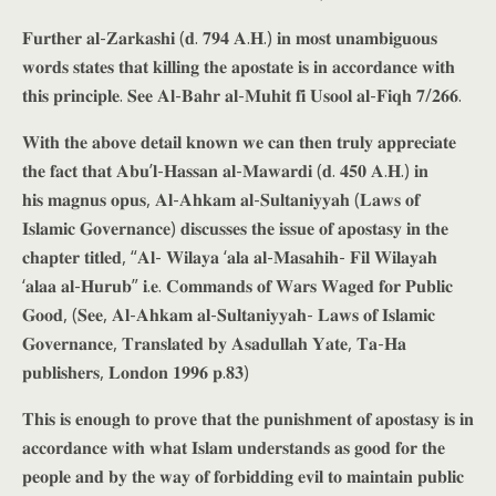
𝐅𝐮𝐫𝐭𝐡𝐞𝐫 𝐚𝐥-𝐙𝐚𝐫𝐤𝐚𝐬𝐡𝐢 (𝐝. 𝟕𝟗𝟒 𝐀.𝐇.) 𝐢𝐧 𝐦𝐨𝐬𝐭 𝐮𝐧𝐚𝐦𝐛𝐢𝐠𝐮𝐨𝐮𝐬
𝐰𝐨𝐫𝐝𝐬 𝐬𝐭𝐚𝐭𝐞𝐬 𝐭𝐡𝐚𝐭 𝐤𝐢𝐥𝐥𝐢𝐧𝐠 𝐭𝐡𝐞 𝐚𝐩𝐨𝐬𝐭𝐚𝐭𝐞 𝐢𝐬 𝐢𝐧 𝐚𝐜𝐜𝐨𝐫𝐝𝐚𝐧𝐜𝐞 𝐰𝐢𝐭𝐡
𝐭𝐡𝐢𝐬 𝐩𝐫𝐢𝐧𝐜𝐢𝐩𝐥𝐞. 𝐒𝐞𝐞 𝐀𝐥-𝐁𝐚𝐡𝐫 𝐚𝐥-𝐌𝐮𝐡𝐢𝐭 𝐟𝐢 𝐔𝐬𝐨𝐨𝐥 𝐚𝐥-𝐅𝐢𝐪𝐡 𝟕/𝟐𝟔𝟔.
𝐖𝐢𝐭𝐡 𝐭𝐡𝐞 𝐚𝐛𝐨𝐯𝐞 𝐝𝐞𝐭𝐚𝐢𝐥 𝐤𝐧𝐨𝐰𝐧 𝐰𝐞 𝐜𝐚𝐧 𝐭𝐡𝐞𝐧 𝐭𝐫𝐮𝐥𝐲 𝐚𝐩𝐩𝐫𝐞𝐜𝐢𝐚𝐭𝐞
𝐭𝐡𝐞 𝐟𝐚𝐜𝐭 𝐭𝐡𝐚𝐭 𝐀𝐛𝐮’𝐥-𝐇𝐚𝐬𝐬𝐚𝐧 𝐚𝐥-𝐌𝐚𝐰𝐚𝐫𝐝𝐢 (𝐝. 𝟒𝟓𝟎 𝐀.𝐇.) 𝐢𝐧
𝐡𝐢𝐬 𝐦𝐚𝐠𝐧𝐮𝐬 𝐨𝐩𝐮𝐬, 𝐀𝐥-𝐀𝐡𝐤𝐚𝐦 𝐚𝐥-𝐒𝐮𝐥𝐭𝐚𝐧𝐢𝐲𝐲𝐚𝐡 (𝐋𝐚𝐰𝐬 𝐨𝐟
𝐈𝐬𝐥𝐚𝐦𝐢𝐜 𝐆𝐨𝐯𝐞𝐫𝐧𝐚𝐧𝐜𝐞) 𝐝𝐢𝐬𝐜𝐮𝐬𝐬𝐞𝐬 𝐭𝐡𝐞 𝐢𝐬𝐬𝐮𝐞 𝐨𝐟 𝐚𝐩𝐨𝐬𝐭𝐚𝐬𝐲 𝐢𝐧 𝐭𝐡𝐞
𝐜𝐡𝐚𝐩𝐭𝐞𝐫 𝐭𝐢𝐭𝐥𝐞𝐝, “𝐀𝐥- 𝐖𝐢𝐥𝐚𝐲𝐚 ‘𝐚𝐥𝐚 𝐚𝐥-𝐌𝐚𝐬𝐚𝐡𝐢𝐡- 𝐅𝐢𝐥 𝐖𝐢𝐥𝐚𝐲𝐚𝐡
‘𝐚𝐥𝐚𝐚 𝐚𝐥-𝐇𝐮𝐫𝐮𝐛” 𝐢.𝐞. 𝐂𝐨𝐦𝐦𝐚𝐧𝐝𝐬 𝐨𝐟 𝐖𝐚𝐫𝐬 𝐖𝐚𝐠𝐞𝐝 𝐟𝐨𝐫 𝐏𝐮𝐛𝐥𝐢𝐜
𝐆𝐨𝐨𝐝, (𝐒𝐞𝐞, 𝐀𝐥-𝐀𝐡𝐤𝐚𝐦 𝐚𝐥-𝐒𝐮𝐥𝐭𝐚𝐧𝐢𝐲𝐲𝐚𝐡- 𝐋𝐚𝐰𝐬 𝐨𝐟 𝐈𝐬𝐥𝐚𝐦𝐢𝐜
𝐆𝐨𝐯𝐞𝐫𝐧𝐚𝐧𝐜𝐞, 𝐓𝐫𝐚𝐧𝐬𝐥𝐚𝐭𝐞𝐝 𝐛𝐲 𝐀𝐬𝐚𝐝𝐮𝐥𝐥𝐚𝐡 𝐘𝐚𝐭𝐞, 𝐓𝐚-𝐇𝐚
𝐩𝐮𝐛𝐥𝐢𝐬𝐡𝐞𝐫𝐬, 𝐋𝐨𝐧𝐝𝐨𝐧 𝟏𝟗𝟗𝟔 𝐩.𝟖𝟑)
𝐓𝐡𝐢𝐬 𝐢𝐬 𝐞𝐧𝐨𝐮𝐠𝐡 𝐭𝐨 𝐩𝐫𝐨𝐯𝐞 𝐭𝐡𝐚𝐭 𝐭𝐡𝐞 𝐩𝐮𝐧𝐢𝐬𝐡𝐦𝐞𝐧𝐭 𝐨𝐟 𝐚𝐩𝐨𝐬𝐭𝐚𝐬𝐲 𝐢𝐬 𝐢𝐧
𝐚𝐜𝐜𝐨𝐫𝐝𝐚𝐧𝐜𝐞 𝐰𝐢𝐭𝐡 𝐰𝐡𝐚𝐭 𝐈𝐬𝐥𝐚𝐦 𝐮𝐧𝐝𝐞𝐫𝐬𝐭𝐚𝐧𝐝𝐬 𝐚𝐬 𝐠𝐨𝐨𝐝 𝐟𝐨𝐫 𝐭𝐡𝐞
𝐩𝐞𝐨𝐩𝐥𝐞 𝐚𝐧𝐝 𝐛𝐲 𝐭𝐡𝐞 𝐰𝐚𝐲 𝐨𝐟 𝐟𝐨𝐫𝐛𝐢𝐝𝐝𝐢𝐧𝐠 𝐞𝐯𝐢𝐥 𝐭𝐨 𝐦𝐚𝐢𝐧𝐭𝐚𝐢𝐧 𝐩𝐮𝐛𝐥𝐢𝐜