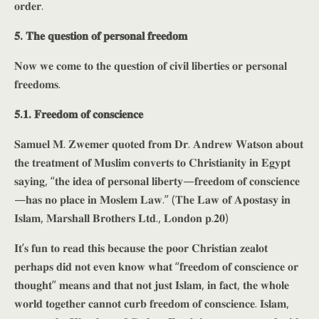
𝐨𝐫𝐝𝐞𝐫.
𝟓. 𝐓𝐡𝐞 𝐪𝐮𝐞𝐬𝐭𝐢𝐨𝐧 𝐨𝐟 𝐩𝐞𝐫𝐬𝐨𝐧𝐚𝐥 𝐟𝐫𝐞𝐞𝐝𝐨𝐦
𝐍𝐨𝐰 𝐰𝐞 𝐜𝐨𝐦𝐞 𝐭𝐨 𝐭𝐡𝐞 𝐪𝐮𝐞𝐬𝐭𝐢𝐨𝐧 𝐨𝐟 𝐜𝐢𝐯𝐢𝐥 𝐥𝐢𝐛𝐞𝐫𝐭𝐢𝐞𝐬 𝐨𝐫 𝐩𝐞𝐫𝐬𝐨𝐧𝐚𝐥
𝐟𝐫𝐞𝐞𝐝𝐨𝐦𝐬.
𝟓.𝟏. 𝐅𝐫𝐞𝐞𝐝𝐨𝐦 𝐨𝐟 𝐜𝐨𝐧𝐬𝐜𝐢𝐞𝐧𝐜𝐞
𝐒𝐚𝐦𝐮𝐞𝐥 𝐌. 𝐙𝐰𝐞𝐦𝐞𝐫 𝐪𝐮𝐨𝐭𝐞𝐝 𝐟𝐫𝐨𝐦 𝐃𝐫. 𝐀𝐧𝐝𝐫𝐞𝐰 𝐖𝐚𝐭𝐬𝐨𝐧 𝐚𝐛𝐨𝐮𝐭
𝐭𝐡𝐞 𝐭𝐫𝐞𝐚𝐭𝐦𝐞𝐧𝐭 𝐨𝐟 𝐌𝐮𝐬𝐥𝐢𝐦 𝐜𝐨𝐧𝐯𝐞𝐫𝐭𝐬 𝐭𝐨 𝐂𝐡𝐫𝐢𝐬𝐭𝐢𝐚𝐧𝐢𝐭𝐲 𝐢𝐧 𝐄𝐠𝐲𝐩𝐭
𝐬𝐚𝐲𝐢𝐧𝐠, “𝐭𝐡𝐞 𝐢𝐝𝐞𝐚 𝐨𝐟 𝐩𝐞𝐫𝐬𝐨𝐧𝐚𝐥 𝐥𝐢𝐛𝐞𝐫𝐭𝐲—𝐟𝐫𝐞𝐞𝐝𝐨𝐦 𝐨𝐟 𝐜𝐨𝐧𝐬𝐜𝐢𝐞𝐧𝐜𝐞
—𝐡𝐚𝐬 𝐧𝐨 𝐩𝐥𝐚𝐜𝐞 𝐢𝐧 𝐌𝐨𝐬𝐥𝐞𝐦 𝐋𝐚𝐰.” (𝐓𝐡𝐞 𝐋𝐚𝐰 𝐨𝐟 𝐀𝐩𝐨𝐬𝐭𝐚𝐬𝐲 𝐢𝐧
𝐈𝐬𝐥𝐚𝐦, 𝐌𝐚𝐫𝐬𝐡𝐚𝐥𝐥 𝐁𝐫𝐨𝐭𝐡𝐞𝐫𝐬 𝐋𝐭𝐝., 𝐋𝐨𝐧𝐝𝐨𝐧 𝐩.𝟐𝟎)
𝐈𝐭’𝐬 𝐟𝐮𝐧 𝐭𝐨 𝐫𝐞𝐚𝐝 𝐭𝐡𝐢𝐬 𝐛𝐞𝐜𝐚𝐮𝐬𝐞 𝐭𝐡𝐞 𝐩𝐨𝐨𝐫 𝐂𝐡𝐫𝐢𝐬𝐭𝐢𝐚𝐧 𝐳𝐞𝐚𝐥𝐨𝐭
𝐩𝐞𝐫𝐡𝐚𝐩𝐬 𝐝𝐢𝐝 𝐧𝐨𝐭 𝐞𝐯𝐞𝐧 𝐤𝐧𝐨𝐰 𝐰𝐡𝐚𝐭 “𝐟𝐫𝐞𝐞𝐝𝐨𝐦 𝐨𝐟 𝐜𝐨𝐧𝐬𝐜𝐢𝐞𝐧𝐜𝐞 𝐨𝐫
𝐭𝐡𝐨𝐮𝐠𝐡𝐭” 𝐦𝐞𝐚𝐧𝐬 𝐚𝐧𝐝 𝐭𝐡𝐚𝐭 𝐧𝐨𝐭 𝐣𝐮𝐬𝐭 𝐈𝐬𝐥𝐚𝐦, 𝐢𝐧 𝐟𝐚𝐜𝐭, 𝐭𝐡𝐞 𝐰𝐡𝐨𝐥𝐞
𝐰𝐨𝐫𝐥𝐝 𝐭𝐨𝐠𝐞𝐭𝐡𝐞𝐫 𝐜𝐚𝐧𝐧𝐨𝐭 𝐜𝐮𝐫𝐛 𝐟𝐫𝐞𝐞𝐝𝐨𝐦 𝐨𝐟 𝐜𝐨𝐧𝐬𝐜𝐢𝐞𝐧𝐜𝐞. 𝐈𝐬𝐥𝐚𝐦,