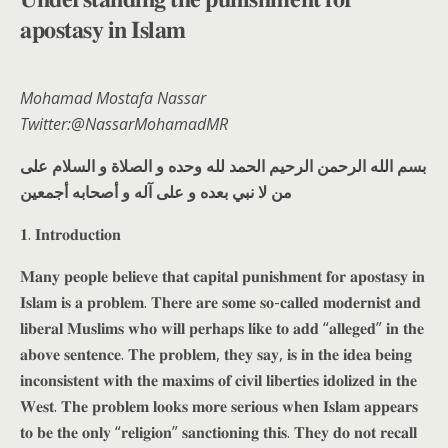
𝐚𝐩𝐨𝐬𝐭𝐚𝐬𝐲 𝐢𝐧 𝐈𝐬𝐥𝐚𝐦
Mohamad Mostafa Nassar
Twitter:@NassarMohamadMR
بسم الله الرحمن الرحيم الحمد لله وحده و الصلاة و السلام على
من لا نبي بعده و على آله و أصحابه أجمعين
𝟏. 𝐈𝐧𝐭𝐫𝐨𝐝𝐮𝐜𝐭𝐢𝐨𝐧
𝐌𝐚𝐧𝐲 𝐩𝐞𝐨𝐩𝐥𝐞 𝐛𝐞𝐥𝐢𝐞𝐯𝐞 𝐭𝐡𝐚𝐭 𝐜𝐚𝐩𝐢𝐭𝐚𝐥 𝐩𝐮𝐧𝐢𝐬𝐡𝐦𝐞𝐧𝐭 𝐟𝐨𝐫 𝐚𝐩𝐨𝐬𝐭𝐚𝐬𝐲 𝐢𝐧
𝐈𝐬𝐥𝐚𝐦 𝐢𝐬 𝐚 𝐩𝐫𝐨𝐛𝐥𝐞𝐦. 𝐓𝐡𝐞𝐫𝐞 𝐚𝐫𝐞 𝐬𝐨𝐦𝐞 𝐬𝐨-𝐜𝐚𝐥𝐥𝐞𝐝 𝐦𝐨𝐝𝐞𝐫𝐧𝐢𝐬𝐭 𝐚𝐧𝐝
𝐥𝐢𝐛𝐞𝐫𝐚𝐥 𝐌𝐮𝐬𝐥𝐢𝐦𝐬 𝐰𝐡𝐨 𝐰𝐢𝐥𝐥 𝐩𝐞𝐫𝐡𝐚𝐩𝐬 𝐥𝐢𝐤𝐞 𝐭𝐨 𝐚𝐝𝐝 “𝐚𝐥𝐥𝐞𝐠𝐞𝐝” 𝐢𝐧 𝐭𝐡𝐞
𝐚𝐛𝐨𝐯𝐞 𝐬𝐞𝐧𝐭𝐞𝐧𝐜𝐞. 𝐓𝐡𝐞 𝐩𝐫𝐨𝐛𝐥𝐞𝐦, 𝐭𝐡𝐞𝐲 𝐬𝐚𝐲, 𝐢𝐬 𝐢𝐧 𝐭𝐡𝐞 𝐢𝐝𝐞𝐚 𝐛𝐞𝐢𝐧𝐠
𝐢𝐧𝐜𝐨𝐧𝐬𝐢𝐬𝐭𝐞𝐧𝐭 𝐰𝐢𝐭𝐡 𝐭𝐡𝐞 𝐦𝐚𝐱𝐢𝐦𝐬 𝐨𝐟 𝐜𝐢𝐯𝐢𝐥 𝐥𝐢𝐛𝐞𝐫𝐭𝐢𝐞𝐬 𝐢𝐝𝐨𝐥𝐢𝐳𝐞𝐝 𝐢𝐧 𝐭𝐡𝐞
𝐖𝐞𝐬𝐭. 𝐓𝐡𝐞 𝐩𝐫𝐨𝐛𝐥𝐞𝐦 𝐥𝐨𝐨𝐤𝐬 𝐦𝐨𝐫𝐞 𝐬𝐞𝐫𝐢𝐨𝐮𝐬 𝐰𝐡𝐞𝐧 𝐈𝐬𝐥𝐚𝐦 𝐚𝐩𝐩𝐞𝐚𝐫𝐬
𝐭𝐨 𝐛𝐞 𝐭𝐡𝐞 𝐨𝐧𝐥𝐲 “𝐫𝐞𝐥𝐢𝐠𝐢𝐨𝐧” 𝐬𝐚𝐧𝐜𝐭𝐢𝐨𝐧𝐢𝐧𝐠 𝐭𝐡𝐢𝐬. 𝐓𝐡𝐞𝐲 𝐝𝐨 𝐧𝐨𝐭 𝐫𝐞𝐜𝐚𝐥𝐥