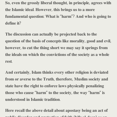
𝐒𝐨, 𝐞𝐯𝐞𝐧 𝐭𝐡𝐞 𝐠𝐫𝐨𝐬𝐬𝐥𝐲 𝐥𝐢𝐛𝐞𝐫𝐚𝐥 𝐭𝐡𝐨𝐮𝐠𝐡𝐭, 𝐢𝐧 𝐩𝐫𝐢𝐧𝐜𝐢𝐩𝐥𝐞, 𝐚𝐠𝐫𝐞𝐞𝐬 𝐰𝐢𝐭𝐡
𝐭𝐡𝐞 𝐈𝐬𝐥𝐚𝐦𝐢𝐜 𝐢𝐝𝐞𝐚𝐥. 𝐇𝐨𝐰𝐞𝐯𝐞𝐫, 𝐭𝐡𝐢𝐬 𝐛𝐫𝐢𝐧𝐠𝐬 𝐮𝐬 𝐭𝐨 𝐚 𝐦𝐨𝐫𝐞
𝐟𝐮𝐧𝐝𝐚𝐦𝐞𝐧𝐭𝐚𝐥 𝐪𝐮𝐞𝐬𝐭𝐢𝐨𝐧: 𝐖𝐡𝐚𝐭 𝐢𝐬 “𝐡𝐚𝐫𝐦”? 𝐀𝐧𝐝 𝐰𝐡𝐨 𝐢𝐬 𝐠𝐨𝐢𝐧𝐠 𝐭𝐨
𝐝𝐞𝐟𝐢𝐧𝐞 𝐢𝐭?
𝐓𝐡𝐞 𝐝𝐢𝐬𝐜𝐮𝐬𝐬𝐢𝐨𝐧 𝐜𝐚𝐧 𝐚𝐜𝐭𝐮𝐚𝐥𝐥𝐲 𝐛𝐞 𝐩𝐫𝐨𝐣𝐞𝐜𝐭𝐞𝐝 𝐛𝐚𝐜𝐤 𝐭𝐨 𝐭𝐡𝐞
𝐪𝐮𝐞𝐬𝐭𝐢𝐨𝐧 𝐨𝐟 𝐭𝐡𝐞 𝐛𝐚𝐬𝐢𝐬 𝐨𝐟 𝐜𝐨𝐧𝐜𝐞𝐩𝐭𝐬 𝐥𝐢𝐤𝐞 𝐦𝐨𝐫𝐚𝐥𝐢𝐭𝐲, 𝐠𝐨𝐨𝐝 𝐚𝐧𝐝 𝐞𝐯𝐢𝐥,
𝐡𝐨𝐰𝐞𝐯𝐞𝐫, 𝐭𝐨 𝐜𝐮𝐭 𝐭𝐡𝐞 𝐭𝐡𝐢𝐧𝐠 𝐬𝐡𝐨𝐫𝐭 𝐰𝐞 𝐦𝐚𝐲 𝐬𝐚𝐲 𝐢𝐭 𝐬𝐩𝐫𝐢𝐧𝐠𝐬 𝐟𝐫𝐨𝐦
𝐭𝐡𝐞 𝐢𝐝𝐞𝐚𝐥𝐬 𝐨𝐧 𝐰𝐡𝐢𝐜𝐡 𝐭𝐡𝐞 𝐜𝐨𝐧𝐯𝐢𝐜𝐭𝐢𝐨𝐧𝐬 𝐨𝐟 𝐭𝐡𝐞 𝐬𝐨𝐜𝐢𝐞𝐭𝐲 𝐚𝐬 𝐚 𝐰𝐡𝐨𝐥𝐞
𝐫𝐞𝐬𝐭.
𝐀𝐧𝐝 𝐜𝐞𝐫𝐭𝐚𝐢𝐧𝐥𝐲, 𝐈𝐬𝐥𝐚𝐦 𝐭𝐡𝐢𝐧𝐤𝐬 𝐞𝐯𝐞𝐫𝐲 𝐨𝐭𝐡𝐞𝐫 𝐫𝐞𝐥𝐢𝐠𝐢𝐨𝐧 𝐢𝐬 𝐝𝐞𝐯𝐢𝐚𝐭𝐞𝐝
𝐟𝐫𝐨𝐦 𝐨𝐫 𝐚𝐯𝐞𝐫𝐬𝐞 𝐭𝐨 𝐭𝐡𝐞 𝐓𝐫𝐮𝐭𝐡, 𝐭𝐡𝐞𝐫𝐞𝐟𝐨𝐫𝐞, 𝐌𝐮𝐬𝐥𝐢𝐦 𝐬𝐨𝐜𝐢𝐞𝐭𝐲 𝐚𝐧𝐝
𝐬𝐭𝐚𝐭𝐞 𝐡𝐚𝐯𝐞 𝐭𝐡𝐞 𝐫𝐢𝐠𝐡𝐭 𝐭𝐨 𝐞𝐧𝐟𝐨𝐫𝐜𝐞 𝐥𝐚𝐰𝐬 𝐩𝐡𝐲𝐬𝐢𝐜𝐚𝐥𝐥𝐲 𝐩𝐞𝐧𝐚𝐥𝐢𝐳𝐢𝐧𝐠
𝐭𝐡𝐨𝐬𝐞 𝐰𝐡𝐨 𝐜𝐚𝐮𝐬𝐞 “𝐡𝐚𝐫𝐦” 𝐭𝐨 𝐭𝐡𝐞 𝐬𝐨𝐜𝐢𝐞𝐭𝐲, 𝐭𝐡𝐞 𝐰𝐚𝐲 “𝐡𝐚𝐫𝐦” 𝐢𝐬
𝐮𝐧𝐝𝐞𝐫𝐬𝐭𝐨𝐨𝐝 𝐢𝐧 𝐈𝐬𝐥𝐚𝐦𝐢𝐜 𝐭𝐫𝐚𝐝𝐢𝐭𝐢𝐨𝐧.
𝐇𝐞𝐫𝐞 𝐫𝐞𝐜𝐚𝐥𝐥 𝐭𝐡𝐞 𝐚𝐛𝐨𝐯𝐞 𝐝𝐞𝐭𝐚𝐢𝐥 𝐚𝐛𝐨𝐮𝐭 𝐚𝐩𝐨𝐬𝐭𝐚𝐬𝐲 𝐛𝐞𝐢𝐧𝐠 𝐚𝐧 𝐚𝐜𝐭 𝐨𝐟