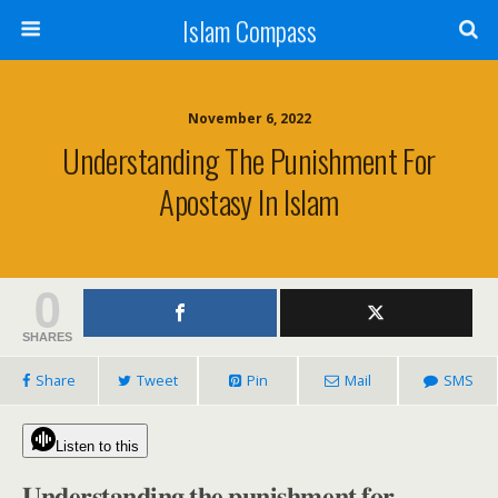
Islam Compass
November 6, 2022
Understanding The Punishment For
Apostasy In Islam
0
SHARES
Share
Tweet
Pin
Mail
SMS
Listen to this
𝐔𝐧𝐝𝐞𝐫𝐬𝐭𝐚𝐧𝐝𝐢𝐧𝐠 𝐭𝐡𝐞 𝐩𝐮𝐧𝐢𝐬𝐡𝐦𝐞𝐧𝐭 𝐟𝐨𝐫