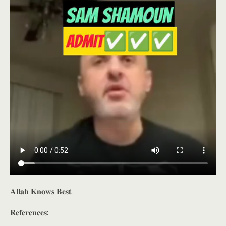
𝐀𝐥𝐥𝐚𝐡 𝐊𝐧𝐨𝐰𝐬 𝐁𝐞𝐬𝐭.
𝐑𝐞𝐟𝐞𝐫𝐞𝐧𝐜𝐞𝐬: