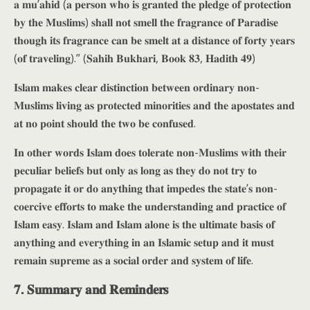
𝐚 𝐦𝐮’𝐚𝐡𝐢𝐝 (𝐚 𝐩𝐞𝐫𝐬𝐨𝐧 𝐰𝐡𝐨 𝐢𝐬 𝐠𝐫𝐚𝐧𝐭𝐞𝐝 𝐭𝐡𝐞 𝐩𝐥𝐞𝐝𝐠𝐞 𝐨𝐟 𝐩𝐫𝐨𝐭𝐞𝐜𝐭𝐢𝐨𝐧
𝐛𝐲 𝐭𝐡𝐞 𝐌𝐮𝐬𝐥𝐢𝐦𝐬) 𝐬𝐡𝐚𝐥𝐥 𝐧𝐨𝐭 𝐬𝐦𝐞𝐥𝐥 𝐭𝐡𝐞 𝐟𝐫𝐚𝐠𝐫𝐚𝐧𝐜𝐞 𝐨𝐟 𝐏𝐚𝐫𝐚𝐝𝐢𝐬𝐞
𝐭𝐡𝐨𝐮𝐠𝐡 𝐢𝐭𝐬 𝐟𝐫𝐚𝐠𝐫𝐚𝐧𝐜𝐞 𝐜𝐚𝐧 𝐛𝐞 𝐬𝐦𝐞𝐥𝐭 𝐚𝐭 𝐚 𝐝𝐢𝐬𝐭𝐚𝐧𝐜𝐞 𝐨𝐟 𝐟𝐨𝐫𝐭𝐲 𝐲𝐞𝐚𝐫𝐬
(𝐨𝐟 𝐭𝐫𝐚𝐯𝐞𝐥𝐢𝐧𝐠).” (𝐒𝐚𝐡𝐢𝐡 𝐁𝐮𝐤𝐡𝐚𝐫𝐢, 𝐁𝐨𝐨𝐤 𝟖𝟑, 𝐇𝐚𝐝𝐢𝐭𝐡 𝟒𝟗)
𝐈𝐬𝐥𝐚𝐦 𝐦𝐚𝐤𝐞𝐬 𝐜𝐥𝐞𝐚𝐫 𝐝𝐢𝐬𝐭𝐢𝐧𝐜𝐭𝐢𝐨𝐧 𝐛𝐞𝐭𝐰𝐞𝐞𝐧 𝐨𝐫𝐝𝐢𝐧𝐚𝐫𝐲 𝐧𝐨𝐧-
𝐌𝐮𝐬𝐥𝐢𝐦𝐬 𝐥𝐢𝐯𝐢𝐧𝐠 𝐚𝐬 𝐩𝐫𝐨𝐭𝐞𝐜𝐭𝐞𝐝 𝐦𝐢𝐧𝐨𝐫𝐢𝐭𝐢𝐞𝐬 𝐚𝐧𝐝 𝐭𝐡𝐞 𝐚𝐩𝐨𝐬𝐭𝐚𝐭𝐞𝐬 𝐚𝐧𝐝
𝐚𝐭 𝐧𝐨 𝐩𝐨𝐢𝐧𝐭 𝐬𝐡𝐨𝐮𝐥𝐝 𝐭𝐡𝐞 𝐭𝐰𝐨 𝐛𝐞 𝐜𝐨𝐧𝐟𝐮𝐬𝐞𝐝.
𝐈𝐧 𝐨𝐭𝐡𝐞𝐫 𝐰𝐨𝐫𝐝𝐬 𝐈𝐬𝐥𝐚𝐦 𝐝𝐨𝐞𝐬 𝐭𝐨𝐥𝐞𝐫𝐚𝐭𝐞 𝐧𝐨𝐧-𝐌𝐮𝐬𝐥𝐢𝐦𝐬 𝐰𝐢𝐭𝐡 𝐭𝐡𝐞𝐢𝐫
𝐩𝐞𝐜𝐮𝐥𝐢𝐚𝐫 𝐛𝐞𝐥𝐢𝐞𝐟𝐬 𝐛𝐮𝐭 𝐨𝐧𝐥𝐲 𝐚𝐬 𝐥𝐨𝐧𝐠 𝐚𝐬 𝐭𝐡𝐞𝐲 𝐝𝐨 𝐧𝐨𝐭 𝐭𝐫𝐲 𝐭𝐨
𝐩𝐫𝐨𝐩𝐚𝐠𝐚𝐭𝐞 𝐢𝐭 𝐨𝐫 𝐝𝐨 𝐚𝐧𝐲𝐭𝐡𝐢𝐧𝐠 𝐭𝐡𝐚𝐭 𝐢𝐦𝐩𝐞𝐝𝐞𝐬 𝐭𝐡𝐞 𝐬𝐭𝐚𝐭𝐞’𝐬 𝐧𝐨𝐧-
𝐜𝐨𝐞𝐫𝐜𝐢𝐯𝐞 𝐞𝐟𝐟𝐨𝐫𝐭𝐬 𝐭𝐨 𝐦𝐚𝐤𝐞 𝐭𝐡𝐞 𝐮𝐧𝐝𝐞𝐫𝐬𝐭𝐚𝐧𝐝𝐢𝐧𝐠 𝐚𝐧𝐝 𝐩𝐫𝐚𝐜𝐭𝐢𝐜𝐞 𝐨𝐟
𝐈𝐬𝐥𝐚𝐦 𝐞𝐚𝐬𝐲. 𝐈𝐬𝐥𝐚𝐦 𝐚𝐧𝐝 𝐈𝐬𝐥𝐚𝐦 𝐚𝐥𝐨𝐧𝐞 𝐢𝐬 𝐭𝐡𝐞 𝐮𝐥𝐭𝐢𝐦𝐚𝐭𝐞 𝐛𝐚𝐬𝐢𝐬 𝐨𝐟
𝐚𝐧𝐲𝐭𝐡𝐢𝐧𝐠 𝐚𝐧𝐝 𝐞𝐯𝐞𝐫𝐲𝐭𝐡𝐢𝐧𝐠 𝐢𝐧 𝐚𝐧 𝐈𝐬𝐥𝐚𝐦𝐢𝐜 𝐬𝐞𝐭𝐮𝐩 𝐚𝐧𝐝 𝐢𝐭 𝐦𝐮𝐬𝐭
𝐫𝐞𝐦𝐚𝐢𝐧 𝐬𝐮𝐩𝐫𝐞𝐦𝐞 𝐚𝐬 𝐚 𝐬𝐨𝐜𝐢𝐚𝐥 𝐨𝐫𝐝𝐞𝐫 𝐚𝐧𝐝 𝐬𝐲𝐬𝐭𝐞𝐦 𝐨𝐟 𝐥𝐢𝐟𝐞.
𝟕. 𝐒𝐮𝐦𝐦𝐚𝐫𝐲 𝐚𝐧𝐝 𝐑𝐞𝐦𝐢𝐧𝐝𝐞𝐫𝐬