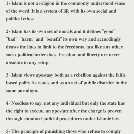
𝟏- 𝐈𝐬𝐥𝐚𝐦 𝐢𝐬 𝐧𝐨𝐭 𝐚 𝐫𝐞𝐥𝐢𝐠𝐢𝐨𝐧 𝐢𝐧 𝐭𝐡𝐞 𝐜𝐨𝐦𝐦𝐨𝐧𝐥𝐲 𝐮𝐧𝐝𝐞𝐫𝐬𝐭𝐨𝐨𝐝 𝐬𝐞𝐧𝐬𝐞
𝐨𝐟 𝐭𝐡𝐞 𝐰𝐨𝐫𝐝. 𝐈𝐭 𝐢𝐬 𝐚 𝐬𝐲𝐬𝐭𝐞𝐦 𝐨𝐟 𝐥𝐢𝐟𝐞 𝐰𝐢𝐭𝐡 𝐢𝐭𝐬 𝐨𝐰𝐧 𝐬𝐨𝐜𝐢𝐚𝐥 𝐚𝐧𝐝
𝐩𝐨𝐥𝐢𝐭𝐢𝐜𝐚𝐥 𝐞𝐭𝐡𝐨𝐬.
𝟐- 𝐈𝐬𝐥𝐚𝐦 𝐡𝐚𝐬 𝐢𝐭𝐬 𝐨𝐰𝐧 𝐬𝐞𝐭 𝐨𝐟 𝐦𝐨𝐫𝐚𝐥𝐬 𝐚𝐧𝐝 𝐢𝐭 𝐝𝐞𝐟𝐢𝐧𝐞𝐬 “𝐠𝐨𝐨𝐝”,
“𝐛𝐚𝐝”, “𝐡𝐚𝐫𝐦” 𝐚𝐧𝐝 “𝐛𝐞𝐧𝐞𝐟𝐢𝐭” 𝐢𝐭𝐬 𝐨𝐰𝐧 𝐰𝐚𝐲 𝐚𝐧𝐝 𝐚𝐜𝐜𝐨𝐫𝐝𝐢𝐧𝐠𝐥𝐲
𝐝𝐫𝐚𝐰𝐬 𝐭𝐡𝐞 𝐥𝐢𝐧𝐞𝐬 𝐭𝐨 𝐥𝐢𝐦𝐢𝐭 𝐭𝐨 𝐭𝐡𝐞 𝐟𝐫𝐞𝐞𝐝𝐨𝐦𝐬, 𝐣𝐮𝐬𝐭 𝐥𝐢𝐤𝐞 𝐚𝐧𝐲 𝐨𝐭𝐡𝐞𝐫
𝐬𝐨𝐜𝐢𝐨-𝐩𝐨𝐥𝐢𝐭𝐢𝐜𝐚𝐥 𝐨𝐫𝐝𝐞𝐫 𝐝𝐨𝐞𝐬. 𝐅𝐫𝐞𝐞𝐝𝐨𝐦 𝐚𝐧𝐝 𝐥𝐢𝐛𝐞𝐫𝐭𝐲 𝐚𝐫𝐞 𝐧𝐞𝐯𝐞𝐫
𝐚𝐛𝐬𝐨𝐥𝐮𝐭𝐞 𝐢𝐧 𝐚𝐧𝐲 𝐬𝐞𝐭𝐮𝐩.
𝟑- 𝐈𝐬𝐥𝐚𝐦 𝐯𝐢𝐞𝐰𝐬 𝐚𝐩𝐨𝐬𝐭𝐚𝐬𝐲 𝐛𝐨𝐭𝐡 𝐚𝐬 𝐚 𝐫𝐞𝐛𝐞𝐥𝐥𝐢𝐨𝐧 𝐚𝐠𝐚𝐢𝐧𝐬𝐭 𝐭𝐡𝐞 𝐟𝐚𝐢𝐭𝐡-
𝐛𝐚𝐬𝐞𝐝 𝐩𝐨𝐥𝐢𝐭𝐲 𝐢𝐭 𝐜𝐫𝐞𝐚𝐭𝐞𝐬 𝐚𝐧𝐝 𝐚𝐬 𝐚𝐧 𝐚𝐜𝐭 𝐨𝐟 𝐩𝐮𝐛𝐥𝐢𝐜 𝐝𝐢𝐬𝐨𝐫𝐝𝐞𝐫 𝐢𝐧 𝐭𝐡𝐞
𝐬𝐚𝐦𝐞 𝐩𝐚𝐫𝐚𝐝𝐢𝐠𝐦.
𝟒- 𝐍𝐞𝐞𝐝𝐥𝐞𝐬𝐬 𝐭𝐨 𝐬𝐚𝐲, 𝐧𝐨𝐭 𝐚𝐧𝐲 𝐢𝐧𝐝𝐢𝐯𝐢𝐝𝐮𝐚𝐥 𝐛𝐮𝐭 𝐨𝐧𝐥𝐲 𝐭𝐡𝐞 𝐬𝐭𝐚𝐭𝐞 𝐡𝐚𝐬
𝐭𝐡𝐞 𝐫𝐢𝐠𝐡𝐭 𝐭𝐨 𝐞𝐱𝐞𝐜𝐮𝐭𝐞 𝐚𝐧 𝐚𝐩𝐨𝐬𝐭𝐚𝐭𝐞 𝐚𝐟𝐭𝐞𝐫 𝐭𝐡𝐞 𝐜𝐡𝐚𝐫𝐠𝐞 𝐢𝐬 𝐩𝐫𝐨𝐯𝐞𝐧
𝐭𝐡𝐫𝐨𝐮𝐠𝐡 𝐬𝐭𝐚𝐧𝐝𝐚𝐫𝐝 𝐣𝐮𝐝𝐢𝐜𝐢𝐚𝐥 𝐩𝐫𝐨𝐜𝐞𝐝𝐮𝐫𝐞𝐬 𝐮𝐧𝐝𝐞𝐫 𝐈𝐬𝐥𝐚𝐦𝐢𝐜 𝐥𝐚𝐰.
𝟓- 𝐓𝐡𝐞 𝐩𝐫𝐢𝐧𝐜𝐢𝐩𝐥𝐞 𝐨𝐟 𝐩𝐮𝐧𝐢𝐬𝐡𝐢𝐧𝐠 𝐭𝐡𝐨𝐬𝐞 𝐰𝐡𝐨 𝐫𝐞𝐟𝐮𝐬𝐞 𝐭𝐨 𝐜𝐨𝐦𝐩𝐥𝐲