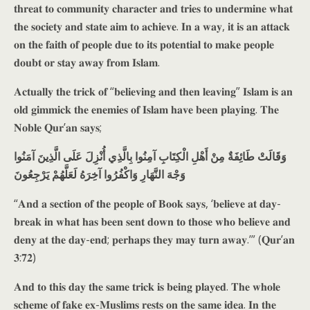
𝐭𝐡𝐫𝐞𝐚𝐭 𝐭𝐨 𝐜𝐨𝐦𝐦𝐮𝐧𝐢𝐭𝐲 𝐜𝐡𝐚𝐫𝐚𝐜𝐭𝐞𝐫 𝐚𝐧𝐝 𝐭𝐫𝐢𝐞𝐬 𝐭𝐨 𝐮𝐧𝐝𝐞𝐫𝐦𝐢𝐧𝐞 𝐰𝐡𝐚𝐭
𝐭𝐡𝐞 𝐬𝐨𝐜𝐢𝐞𝐭𝐲 𝐚𝐧𝐝 𝐬𝐭𝐚𝐭𝐞 𝐚𝐢𝐦 𝐭𝐨 𝐚𝐜𝐡𝐢𝐞𝐯𝐞. 𝐈𝐧 𝐚 𝐰𝐚𝐲, 𝐢𝐭 𝐢𝐬 𝐚𝐧 𝐚𝐭𝐭𝐚𝐜𝐤
𝐨𝐧 𝐭𝐡𝐞 𝐟𝐚𝐢𝐭𝐡 𝐨𝐟 𝐩𝐞𝐨𝐩𝐥𝐞 𝐝𝐮𝐞 𝐭𝐨 𝐢𝐭𝐬 𝐩𝐨𝐭𝐞𝐧𝐭𝐢𝐚𝐥 𝐭𝐨 𝐦𝐚𝐤𝐞 𝐩𝐞𝐨𝐩𝐥𝐞
𝐝𝐨𝐮𝐛𝐭 𝐨𝐫 𝐬𝐭𝐚𝐲 𝐚𝐰𝐚𝐲 𝐟𝐫𝐨𝐦 𝐈𝐬𝐥𝐚𝐦.
𝐀𝐜𝐭𝐮𝐚𝐥𝐥𝐲 𝐭𝐡𝐞 𝐭𝐫𝐢𝐜𝐤 𝐨𝐟 “𝐛𝐞𝐥𝐢𝐞𝐯𝐢𝐧𝐠 𝐚𝐧𝐝 𝐭𝐡𝐞𝐧 𝐥𝐞𝐚𝐯𝐢𝐧𝐠” 𝐈𝐬𝐥𝐚𝐦 𝐢𝐬 𝐚𝐧
𝐨𝐥𝐝 𝐠𝐢𝐦𝐦𝐢𝐜𝐤 𝐭𝐡𝐞 𝐞𝐧𝐞𝐦𝐢𝐞𝐬 𝐨𝐟 𝐈𝐬𝐥𝐚𝐦 𝐡𝐚𝐯𝐞 𝐛𝐞𝐞𝐧 𝐩𝐥𝐚𝐲𝐢𝐧𝐠. 𝐓𝐡𝐞
𝐍𝐨𝐛𝐥𝐞 𝐐𝐮𝐫’𝐚𝐧 𝐬𝐚𝐲𝐬;
وَقَالَتْ طَائِفَةٌ مِنْ أَهْلِ الْكِتَابِ آمِنُوا بِالَّذِي أُنْزِلَ عَلَى الَّذِينَ آمَنُوا
وَجْهَ النَّهَارِ وَاكْفُرُوا آخِرَهُ لَعَلَّهُمْ يَرْجِعُونَ
“𝐀𝐧𝐝 𝐚 𝐬𝐞𝐜𝐭𝐢𝐨𝐧 𝐨𝐟 𝐭𝐡𝐞 𝐩𝐞𝐨𝐩𝐥𝐞 𝐨𝐟 𝐁𝐨𝐨𝐤 𝐬𝐚𝐲𝐬, ‘𝐛𝐞𝐥𝐢𝐞𝐯𝐞 𝐚𝐭 𝐝𝐚𝐲-
𝐛𝐫𝐞𝐚𝐤 𝐢𝐧 𝐰𝐡𝐚𝐭 𝐡𝐚𝐬 𝐛𝐞𝐞𝐧 𝐬𝐞𝐧𝐭 𝐝𝐨𝐰𝐧 𝐭𝐨 𝐭𝐡𝐨𝐬𝐞 𝐰𝐡𝐨 𝐛𝐞𝐥𝐢𝐞𝐯𝐞 𝐚𝐧𝐝
𝐝𝐞𝐧𝐲 𝐚𝐭 𝐭𝐡𝐞 𝐝𝐚𝐲-𝐞𝐧𝐝; 𝐩𝐞𝐫𝐡𝐚𝐩𝐬 𝐭𝐡𝐞𝐲 𝐦𝐚𝐲 𝐭𝐮𝐫𝐧 𝐚𝐰𝐚𝐲.’” (𝐐𝐮𝐫’𝐚𝐧
𝟑:𝟕𝟐)
𝐀𝐧𝐝 𝐭𝐨 𝐭𝐡𝐢𝐬 𝐝𝐚𝐲 𝐭𝐡𝐞 𝐬𝐚𝐦𝐞 𝐭𝐫𝐢𝐜𝐤 𝐢𝐬 𝐛𝐞𝐢𝐧𝐠 𝐩𝐥𝐚𝐲𝐞𝐝. 𝐓𝐡𝐞 𝐰𝐡𝐨𝐥𝐞
𝐬𝐜𝐡𝐞𝐦𝐞 𝐨𝐟 𝐟𝐚𝐤𝐞 𝐞𝐱-𝐌𝐮𝐬𝐥𝐢𝐦𝐬 𝐫𝐞𝐬𝐭𝐬 𝐨𝐧 𝐭𝐡𝐞 𝐬𝐚𝐦𝐞 𝐢𝐝𝐞𝐚. 𝐈𝐧 𝐭𝐡𝐞