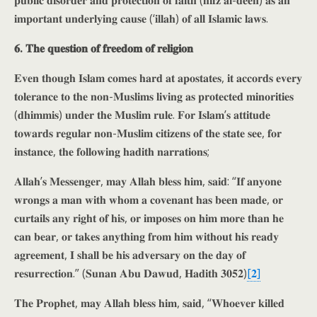
𝐩𝐮𝐛𝐥𝐢𝐜 𝐝𝐢𝐬𝐨𝐫𝐝𝐞𝐫 𝐚𝐧𝐝 𝐩𝐫𝐨𝐭𝐞𝐜𝐭𝐢𝐨𝐧 𝐨𝐟 𝐟𝐚𝐢𝐭𝐡 (𝐡𝐢𝐟𝐳 𝐚𝐥-𝐝𝐞𝐞𝐧) 𝐚𝐬 𝐚𝐧
𝐢𝐦𝐩𝐨𝐫𝐭𝐚𝐧𝐭 𝐮𝐧𝐝𝐞𝐫𝐥𝐲𝐢𝐧𝐠 𝐜𝐚𝐮𝐬𝐞 (‘𝐢𝐥𝐥𝐚𝐡) 𝐨𝐟 𝐚𝐥𝐥 𝐈𝐬𝐥𝐚𝐦𝐢𝐜 𝐥𝐚𝐰𝐬.
𝟔. 𝐓𝐡𝐞 𝐪𝐮𝐞𝐬𝐭𝐢𝐨𝐧 𝐨𝐟 𝐟𝐫𝐞𝐞𝐝𝐨𝐦 𝐨𝐟 𝐫𝐞𝐥𝐢𝐠𝐢𝐨𝐧
𝐄𝐯𝐞𝐧 𝐭𝐡𝐨𝐮𝐠𝐡 𝐈𝐬𝐥𝐚𝐦 𝐜𝐨𝐦𝐞𝐬 𝐡𝐚𝐫𝐝 𝐚𝐭 𝐚𝐩𝐨𝐬𝐭𝐚𝐭𝐞𝐬, 𝐢𝐭 𝐚𝐜𝐜𝐨𝐫𝐝𝐬 𝐞𝐯𝐞𝐫𝐲
𝐭𝐨𝐥𝐞𝐫𝐚𝐧𝐜𝐞 𝐭𝐨 𝐭𝐡𝐞 𝐧𝐨𝐧-𝐌𝐮𝐬𝐥𝐢𝐦𝐬 𝐥𝐢𝐯𝐢𝐧𝐠 𝐚𝐬 𝐩𝐫𝐨𝐭𝐞𝐜𝐭𝐞𝐝 𝐦𝐢𝐧𝐨𝐫𝐢𝐭𝐢𝐞𝐬
(𝐝𝐡𝐢𝐦𝐦𝐢𝐬) 𝐮𝐧𝐝𝐞𝐫 𝐭𝐡𝐞 𝐌𝐮𝐬𝐥𝐢𝐦 𝐫𝐮𝐥𝐞. 𝐅𝐨𝐫 𝐈𝐬𝐥𝐚𝐦’𝐬 𝐚𝐭𝐭𝐢𝐭𝐮𝐝𝐞
𝐭𝐨𝐰𝐚𝐫𝐝𝐬 𝐫𝐞𝐠𝐮𝐥𝐚𝐫 𝐧𝐨𝐧-𝐌𝐮𝐬𝐥𝐢𝐦 𝐜𝐢𝐭𝐢𝐳𝐞𝐧𝐬 𝐨𝐟 𝐭𝐡𝐞 𝐬𝐭𝐚𝐭𝐞 𝐬𝐞𝐞, 𝐟𝐨𝐫
𝐢𝐧𝐬𝐭𝐚𝐧𝐜𝐞, 𝐭𝐡𝐞 𝐟𝐨𝐥𝐥𝐨𝐰𝐢𝐧𝐠 𝐡𝐚𝐝𝐢𝐭𝐡 𝐧𝐚𝐫𝐫𝐚𝐭𝐢𝐨𝐧𝐬;
𝐀𝐥𝐥𝐚𝐡’𝐬 𝐌𝐞𝐬𝐬𝐞𝐧𝐠𝐞𝐫, 𝐦𝐚𝐲 𝐀𝐥𝐥𝐚𝐡 𝐛𝐥𝐞𝐬𝐬 𝐡𝐢𝐦, 𝐬𝐚𝐢𝐝: “𝐈𝐟 𝐚𝐧𝐲𝐨𝐧𝐞
𝐰𝐫𝐨𝐧𝐠𝐬 𝐚 𝐦𝐚𝐧 𝐰𝐢𝐭𝐡 𝐰𝐡𝐨𝐦 𝐚 𝐜𝐨𝐯𝐞𝐧𝐚𝐧𝐭 𝐡𝐚𝐬 𝐛𝐞𝐞𝐧 𝐦𝐚𝐝𝐞, 𝐨𝐫
𝐜𝐮𝐫𝐭𝐚𝐢𝐥𝐬 𝐚𝐧𝐲 𝐫𝐢𝐠𝐡𝐭 𝐨𝐟 𝐡𝐢𝐬, 𝐨𝐫 𝐢𝐦𝐩𝐨𝐬𝐞𝐬 𝐨𝐧 𝐡𝐢𝐦 𝐦𝐨𝐫𝐞 𝐭𝐡𝐚𝐧 𝐡𝐞
𝐜𝐚𝐧 𝐛𝐞𝐚𝐫, 𝐨𝐫 𝐭𝐚𝐤𝐞𝐬 𝐚𝐧𝐲𝐭𝐡𝐢𝐧𝐠 𝐟𝐫𝐨𝐦 𝐡𝐢𝐦 𝐰𝐢𝐭𝐡𝐨𝐮𝐭 𝐡𝐢𝐬 𝐫𝐞𝐚𝐝𝐲
𝐚𝐠𝐫𝐞𝐞𝐦𝐞𝐧𝐭, 𝐈 𝐬𝐡𝐚𝐥𝐥 𝐛𝐞 𝐡𝐢𝐬 𝐚𝐝𝐯𝐞𝐫𝐬𝐚𝐫𝐲 𝐨𝐧 𝐭𝐡𝐞 𝐝𝐚𝐲 𝐨𝐟
𝐫𝐞𝐬𝐮𝐫𝐫𝐞𝐜𝐭𝐢𝐨𝐧.” (𝐒𝐮𝐧𝐚𝐧 𝐀𝐛𝐮 𝐃𝐚𝐰𝐮𝐝, 𝐇𝐚𝐝𝐢𝐭𝐡 𝟑𝟎𝟓𝟐)
[𝟐]
𝐓𝐡𝐞 𝐏𝐫𝐨𝐩𝐡𝐞𝐭, 𝐦𝐚𝐲 𝐀𝐥𝐥𝐚𝐡 𝐛𝐥𝐞𝐬𝐬 𝐡𝐢𝐦, 𝐬𝐚𝐢𝐝, “𝐖𝐡𝐨𝐞𝐯𝐞𝐫 𝐤𝐢𝐥𝐥𝐞𝐝