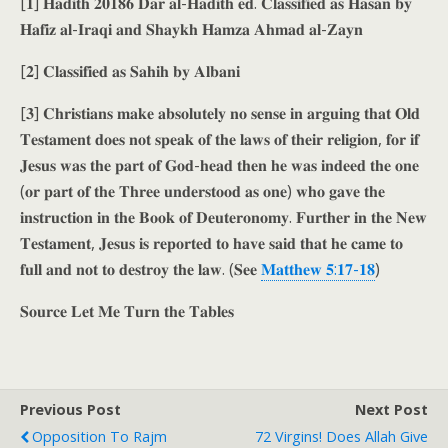
[𝟏] 𝐇𝐚𝐝𝐢𝐭𝐡 𝟐𝟎𝟏𝟖𝟔 𝐃𝐚𝐫 𝐚𝐥-𝐇𝐚𝐝𝐢𝐭𝐡 𝐞𝐝. 𝐂𝐥𝐚𝐬𝐬𝐢𝐟𝐢𝐞𝐝 𝐚𝐬 𝐇𝐚𝐬𝐚𝐧 𝐛𝐲
𝐇𝐚𝐟𝐢𝐳 𝐚𝐥-𝐈𝐫𝐚𝐪𝐢 𝐚𝐧𝐝 𝐒𝐡𝐚𝐲𝐤𝐡 𝐇𝐚𝐦𝐳𝐚 𝐀𝐡𝐦𝐚𝐝 𝐚𝐥-𝐙𝐚𝐲𝐧
[𝟐] 𝐂𝐥𝐚𝐬𝐬𝐢𝐟𝐢𝐞𝐝 𝐚𝐬 𝐒𝐚𝐡𝐢𝐡 𝐛𝐲 𝐀𝐥𝐛𝐚𝐧𝐢
[𝟑] 𝐂𝐡𝐫𝐢𝐬𝐭𝐢𝐚𝐧𝐬 𝐦𝐚𝐤𝐞 𝐚𝐛𝐬𝐨𝐥𝐮𝐭𝐞𝐥𝐲 𝐧𝐨 𝐬𝐞𝐧𝐬𝐞 𝐢𝐧 𝐚𝐫𝐠𝐮𝐢𝐧𝐠 𝐭𝐡𝐚𝐭 𝐎𝐥𝐝
𝐓𝐞𝐬𝐭𝐚𝐦𝐞𝐧𝐭 𝐝𝐨𝐞𝐬 𝐧𝐨𝐭 𝐬𝐩𝐞𝐚𝐤 𝐨𝐟 𝐭𝐡𝐞 𝐥𝐚𝐰𝐬 𝐨𝐟 𝐭𝐡𝐞𝐢𝐫 𝐫𝐞𝐥𝐢𝐠𝐢𝐨𝐧, 𝐟𝐨𝐫 𝐢𝐟
𝐉𝐞𝐬𝐮𝐬 𝐰𝐚𝐬 𝐭𝐡𝐞 𝐩𝐚𝐫𝐭 𝐨𝐟 𝐆𝐨𝐝-𝐡𝐞𝐚𝐝 𝐭𝐡𝐞𝐧 𝐡𝐞 𝐰𝐚𝐬 𝐢𝐧𝐝𝐞𝐞𝐝 𝐭𝐡𝐞 𝐨𝐧𝐞
(𝐨𝐫 𝐩𝐚𝐫𝐭 𝐨𝐟 𝐭𝐡𝐞 𝐓𝐡𝐫𝐞𝐞 𝐮𝐧𝐝𝐞𝐫𝐬𝐭𝐨𝐨𝐝 𝐚𝐬 𝐨𝐧𝐞) 𝐰𝐡𝐨 𝐠𝐚𝐯𝐞 𝐭𝐡𝐞
𝐢𝐧𝐬𝐭𝐫𝐮𝐜𝐭𝐢𝐨𝐧 𝐢𝐧 𝐭𝐡𝐞 𝐁𝐨𝐨𝐤 𝐨𝐟 𝐃𝐞𝐮𝐭𝐞𝐫𝐨𝐧𝐨𝐦𝐲. 𝐅𝐮𝐫𝐭𝐡𝐞𝐫 𝐢𝐧 𝐭𝐡𝐞 𝐍𝐞𝐰
𝐓𝐞𝐬𝐭𝐚𝐦𝐞𝐧𝐭, 𝐉𝐞𝐬𝐮𝐬 𝐢𝐬 𝐫𝐞𝐩𝐨𝐫𝐭𝐞𝐝 𝐭𝐨 𝐡𝐚𝐯𝐞 𝐬𝐚𝐢𝐝 𝐭𝐡𝐚𝐭 𝐡𝐞 𝐜𝐚𝐦𝐞 𝐭𝐨
𝐟𝐮𝐥𝐥 𝐚𝐧𝐝 𝐧𝐨𝐭 𝐭𝐨 𝐝𝐞𝐬𝐭𝐫𝐨𝐲 𝐭𝐡𝐞 𝐥𝐚𝐰. (𝐒𝐞𝐞
𝐌𝐚𝐭𝐭𝐡𝐞𝐰 𝟓:𝟏𝟕-𝟏𝟖
)
𝐒𝐨𝐮𝐫𝐜𝐞 𝐋𝐞𝐭 𝐌𝐞 𝐓𝐮𝐫𝐧 𝐭𝐡𝐞 𝐓𝐚𝐛𝐥𝐞𝐬
Previous Post
Next Post
Opposition To Rajm
72 Virgins! Does Allah Give