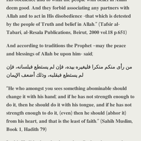
𝐝𝐞𝐞𝐦 𝐠𝐨𝐨𝐝. 𝐀𝐧𝐝 𝐭𝐡𝐞𝐲 𝐟𝐨𝐫𝐛𝐢𝐝 𝐚𝐬𝐬𝐨𝐜𝐢𝐚𝐭𝐢𝐧𝐠 𝐚𝐧𝐲 𝐩𝐚𝐫𝐭𝐧𝐞𝐫𝐬 𝐰𝐢𝐭𝐡
𝐀𝐥𝐥𝐚𝐡 𝐚𝐧𝐝 𝐭𝐨 𝐚𝐜𝐭 𝐢𝐧 𝐇𝐢𝐬 𝐝𝐢𝐬𝐨𝐛𝐞𝐝𝐢𝐞𝐧𝐜𝐞 -𝐭𝐡𝐚𝐭 𝐰𝐡𝐢𝐜𝐡 𝐢𝐬 𝐝𝐞𝐭𝐞𝐬𝐭𝐞𝐝
𝐛𝐲 𝐭𝐡𝐞 𝐩𝐞𝐨𝐩𝐥𝐞 𝐨𝐟 𝐓𝐫𝐮𝐭𝐡 𝐚𝐧𝐝 𝐛𝐞𝐥𝐢𝐞𝐟 𝐢𝐧 𝐀𝐥𝐥𝐚𝐡.” (𝐓𝐚𝐟𝐬𝐢𝐫 𝐚𝐥-
𝐓𝐚𝐛𝐚𝐫𝐢, 𝐚𝐥-𝐑𝐞𝐬𝐚𝐥𝐚 𝐏𝐮𝐛𝐥𝐢𝐜𝐚𝐭𝐢𝐨𝐧𝐬, 𝐁𝐞𝐢𝐫𝐮𝐭, 𝟐𝟎𝟎𝟎 𝐯𝐨𝐥.𝟏𝟖 𝐩.𝟔𝟓𝟏)
𝐀𝐧𝐝 𝐚𝐜𝐜𝐨𝐫𝐝𝐢𝐧𝐠 𝐭𝐨 𝐭𝐫𝐚𝐝𝐢𝐭𝐢𝐨𝐧𝐬 𝐭𝐡𝐞 𝐏𝐫𝐨𝐩𝐡𝐞𝐭 –𝐦𝐚𝐲 𝐭𝐡𝐞 𝐩𝐞𝐚𝐜𝐞
𝐚𝐧𝐝 𝐛𝐥𝐞𝐬𝐬𝐢𝐧𝐠𝐬 𝐨𝐟 𝐀𝐥𝐥𝐚𝐡 𝐛𝐞 𝐮𝐩𝐨𝐧 𝐡𝐢𝐦- 𝐬𝐚𝐢𝐝;
من رأى منكم منكرا فليغيره بيده، فإن لم يستطع فبلسانه، فإن
لم يستطع فبقلبه، وذلك أضعف الإيمان
“𝐇𝐞 𝐰𝐡𝐨 𝐚𝐦𝐨𝐧𝐠𝐬𝐭 𝐲𝐨𝐮 𝐬𝐞𝐞𝐬 𝐬𝐨𝐦𝐞𝐭𝐡𝐢𝐧𝐠 𝐚𝐛𝐨𝐦𝐢𝐧𝐚𝐛𝐥𝐞 𝐬𝐡𝐨𝐮𝐥𝐝
𝐜𝐡𝐚𝐧𝐠𝐞 𝐢𝐭 𝐰𝐢𝐭𝐡 𝐡𝐢𝐬 𝐡𝐚𝐧𝐝; 𝐚𝐧𝐝 𝐢𝐟 𝐡𝐞 𝐡𝐚𝐬 𝐧𝐨𝐭 𝐬𝐭𝐫𝐞𝐧𝐠𝐭𝐡 𝐞𝐧𝐨𝐮𝐠𝐡 𝐭𝐨
𝐝𝐨 𝐢𝐭, 𝐭𝐡𝐞𝐧 𝐡𝐞 𝐬𝐡𝐨𝐮𝐥𝐝 𝐝𝐨 𝐢𝐭 𝐰𝐢𝐭𝐡 𝐡𝐢𝐬 𝐭𝐨𝐧𝐠𝐮𝐞, 𝐚𝐧𝐝 𝐢𝐟 𝐡𝐞 𝐡𝐚𝐬 𝐧𝐨𝐭
𝐬𝐭𝐫𝐞𝐧𝐠𝐭𝐡 𝐞𝐧𝐨𝐮𝐠𝐡 𝐭𝐨 𝐝𝐨 𝐢𝐭, (𝐞𝐯𝐞𝐧) 𝐭𝐡𝐞𝐧 𝐡𝐞 𝐬𝐡𝐨𝐮𝐥𝐝 (𝐚𝐛𝐡𝐨𝐫 𝐢𝐭)
𝐟𝐫𝐨𝐦 𝐡𝐢𝐬 𝐡𝐞𝐚𝐫𝐭, 𝐚𝐧𝐝 𝐭𝐡𝐚𝐭 𝐢𝐬 𝐭𝐡𝐞 𝐥𝐞𝐚𝐬𝐭 𝐨𝐟 𝐟𝐚𝐢𝐭𝐡.” (𝐒𝐚𝐡𝐢𝐡 𝐌𝐮𝐬𝐥𝐢𝐦,
𝐁𝐨𝐨𝐤 𝟏, 𝐇𝐚𝐝𝐢𝐭𝐡 𝟕𝟗)