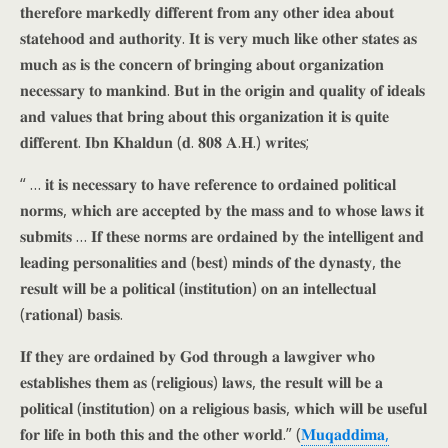
𝐭𝐡𝐞𝐫𝐞𝐟𝐨𝐫𝐞 𝐦𝐚𝐫𝐤𝐞𝐝𝐥𝐲 𝐝𝐢𝐟𝐟𝐞𝐫𝐞𝐧𝐭 𝐟𝐫𝐨𝐦 𝐚𝐧𝐲 𝐨𝐭𝐡𝐞𝐫 𝐢𝐝𝐞𝐚 𝐚𝐛𝐨𝐮𝐭
𝐬𝐭𝐚𝐭𝐞𝐡𝐨𝐨𝐝 𝐚𝐧𝐝 𝐚𝐮𝐭𝐡𝐨𝐫𝐢𝐭𝐲. 𝐈𝐭 𝐢𝐬 𝐯𝐞𝐫𝐲 𝐦𝐮𝐜𝐡 𝐥𝐢𝐤𝐞 𝐨𝐭𝐡𝐞𝐫 𝐬𝐭𝐚𝐭𝐞𝐬 𝐚𝐬
𝐦𝐮𝐜𝐡 𝐚𝐬 𝐢𝐬 𝐭𝐡𝐞 𝐜𝐨𝐧𝐜𝐞𝐫𝐧 𝐨𝐟 𝐛𝐫𝐢𝐧𝐠𝐢𝐧𝐠 𝐚𝐛𝐨𝐮𝐭 𝐨𝐫𝐠𝐚𝐧𝐢𝐳𝐚𝐭𝐢𝐨𝐧
𝐧𝐞𝐜𝐞𝐬𝐬𝐚𝐫𝐲 𝐭𝐨 𝐦𝐚𝐧𝐤𝐢𝐧𝐝. 𝐁𝐮𝐭 𝐢𝐧 𝐭𝐡𝐞 𝐨𝐫𝐢𝐠𝐢𝐧 𝐚𝐧𝐝 𝐪𝐮𝐚𝐥𝐢𝐭𝐲 𝐨𝐟 𝐢𝐝𝐞𝐚𝐥𝐬
𝐚𝐧𝐝 𝐯𝐚𝐥𝐮𝐞𝐬 𝐭𝐡𝐚𝐭 𝐛𝐫𝐢𝐧𝐠 𝐚𝐛𝐨𝐮𝐭 𝐭𝐡𝐢𝐬 𝐨𝐫𝐠𝐚𝐧𝐢𝐳𝐚𝐭𝐢𝐨𝐧 𝐢𝐭 𝐢𝐬 𝐪𝐮𝐢𝐭𝐞
𝐝𝐢𝐟𝐟𝐞𝐫𝐞𝐧𝐭. 𝐈𝐛𝐧 𝐊𝐡𝐚𝐥𝐝𝐮𝐧 (𝐝. 𝟖𝟎𝟖 𝐀.𝐇.) 𝐰𝐫𝐢𝐭𝐞𝐬;
“ … 𝐢𝐭 𝐢𝐬 𝐧𝐞𝐜𝐞𝐬𝐬𝐚𝐫𝐲 𝐭𝐨 𝐡𝐚𝐯𝐞 𝐫𝐞𝐟𝐞𝐫𝐞𝐧𝐜𝐞 𝐭𝐨 𝐨𝐫𝐝𝐚𝐢𝐧𝐞𝐝 𝐩𝐨𝐥𝐢𝐭𝐢𝐜𝐚𝐥
𝐧𝐨𝐫𝐦𝐬, 𝐰𝐡𝐢𝐜𝐡 𝐚𝐫𝐞 𝐚𝐜𝐜𝐞𝐩𝐭𝐞𝐝 𝐛𝐲 𝐭𝐡𝐞 𝐦𝐚𝐬𝐬 𝐚𝐧𝐝 𝐭𝐨 𝐰𝐡𝐨𝐬𝐞 𝐥𝐚𝐰𝐬 𝐢𝐭
𝐬𝐮𝐛𝐦𝐢𝐭𝐬 … 𝐈𝐟 𝐭𝐡𝐞𝐬𝐞 𝐧𝐨𝐫𝐦𝐬 𝐚𝐫𝐞 𝐨𝐫𝐝𝐚𝐢𝐧𝐞𝐝 𝐛𝐲 𝐭𝐡𝐞 𝐢𝐧𝐭𝐞𝐥𝐥𝐢𝐠𝐞𝐧𝐭 𝐚𝐧𝐝
𝐥𝐞𝐚𝐝𝐢𝐧𝐠 𝐩𝐞𝐫𝐬𝐨𝐧𝐚𝐥𝐢𝐭𝐢𝐞𝐬 𝐚𝐧𝐝 (𝐛𝐞𝐬𝐭) 𝐦𝐢𝐧𝐝𝐬 𝐨𝐟 𝐭𝐡𝐞 𝐝𝐲𝐧𝐚𝐬𝐭𝐲, 𝐭𝐡𝐞
𝐫𝐞𝐬𝐮𝐥𝐭 𝐰𝐢𝐥𝐥 𝐛𝐞 𝐚 𝐩𝐨𝐥𝐢𝐭𝐢𝐜𝐚𝐥 (𝐢𝐧𝐬𝐭𝐢𝐭𝐮𝐭𝐢𝐨𝐧) 𝐨𝐧 𝐚𝐧 𝐢𝐧𝐭𝐞𝐥𝐥𝐞𝐜𝐭𝐮𝐚𝐥
(𝐫𝐚𝐭𝐢𝐨𝐧𝐚𝐥) 𝐛𝐚𝐬𝐢𝐬.
𝐈𝐟 𝐭𝐡𝐞𝐲 𝐚𝐫𝐞 𝐨𝐫𝐝𝐚𝐢𝐧𝐞𝐝 𝐛𝐲 𝐆𝐨𝐝 𝐭𝐡𝐫𝐨𝐮𝐠𝐡 𝐚 𝐥𝐚𝐰𝐠𝐢𝐯𝐞𝐫 𝐰𝐡𝐨
𝐞𝐬𝐭𝐚𝐛𝐥𝐢𝐬𝐡𝐞𝐬 𝐭𝐡𝐞𝐦 𝐚𝐬 (𝐫𝐞𝐥𝐢𝐠𝐢𝐨𝐮𝐬) 𝐥𝐚𝐰𝐬, 𝐭𝐡𝐞 𝐫𝐞𝐬𝐮𝐥𝐭 𝐰𝐢𝐥𝐥 𝐛𝐞 𝐚
𝐩𝐨𝐥𝐢𝐭𝐢𝐜𝐚𝐥 (𝐢𝐧𝐬𝐭𝐢𝐭𝐮𝐭𝐢𝐨𝐧) 𝐨𝐧 𝐚 𝐫𝐞𝐥𝐢𝐠𝐢𝐨𝐮𝐬 𝐛𝐚𝐬𝐢𝐬, 𝐰𝐡𝐢𝐜𝐡 𝐰𝐢𝐥𝐥 𝐛𝐞 𝐮𝐬𝐞𝐟𝐮𝐥
𝐟𝐨𝐫 𝐥𝐢𝐟𝐞 𝐢𝐧 𝐛𝐨𝐭𝐡 𝐭𝐡𝐢𝐬 𝐚𝐧𝐝 𝐭𝐡𝐞 𝐨𝐭𝐡𝐞𝐫 𝐰𝐨𝐫𝐥𝐝.” (
𝐌𝐮𝐪𝐚𝐝𝐝𝐢𝐦𝐚,