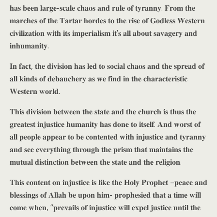
𝐡𝐚𝐬 𝐛𝐞𝐞𝐧 𝐥𝐚𝐫𝐠𝐞-𝐬𝐜𝐚𝐥𝐞 𝐜𝐡𝐚𝐨𝐬 𝐚𝐧𝐝 𝐫𝐮𝐥𝐞 𝐨𝐟 𝐭𝐲𝐫𝐚𝐧𝐧𝐲. 𝐅𝐫𝐨𝐦 𝐭𝐡𝐞
𝐦𝐚𝐫𝐜𝐡𝐞𝐬 𝐨𝐟 𝐭𝐡𝐞 𝐓𝐚𝐫𝐭𝐚𝐫 𝐡𝐨𝐫𝐝𝐞𝐬 𝐭𝐨 𝐭𝐡𝐞 𝐫𝐢𝐬𝐞 𝐨𝐟 𝐆𝐨𝐝𝐥𝐞𝐬𝐬 𝐖𝐞𝐬𝐭𝐞𝐫𝐧
𝐜𝐢𝐯𝐢𝐥𝐢𝐳𝐚𝐭𝐢𝐨𝐧 𝐰𝐢𝐭𝐡 𝐢𝐭𝐬 𝐢𝐦𝐩𝐞𝐫𝐢𝐚𝐥𝐢𝐬𝐦 𝐢𝐭’𝐬 𝐚𝐥𝐥 𝐚𝐛𝐨𝐮𝐭 𝐬𝐚𝐯𝐚𝐠𝐞𝐫𝐲 𝐚𝐧𝐝
𝐢𝐧𝐡𝐮𝐦𝐚𝐧𝐢𝐭𝐲.
𝐈𝐧 𝐟𝐚𝐜𝐭, 𝐭𝐡𝐞 𝐝𝐢𝐯𝐢𝐬𝐢𝐨𝐧 𝐡𝐚𝐬 𝐥𝐞𝐝 𝐭𝐨 𝐬𝐨𝐜𝐢𝐚𝐥 𝐜𝐡𝐚𝐨𝐬 𝐚𝐧𝐝 𝐭𝐡𝐞 𝐬𝐩𝐫𝐞𝐚𝐝 𝐨𝐟
𝐚𝐥𝐥 𝐤𝐢𝐧𝐝𝐬 𝐨𝐟 𝐝𝐞𝐛𝐚𝐮𝐜𝐡𝐞𝐫𝐲 𝐚𝐬 𝐰𝐞 𝐟𝐢𝐧𝐝 𝐢𝐧 𝐭𝐡𝐞 𝐜𝐡𝐚𝐫𝐚𝐜𝐭𝐞𝐫𝐢𝐬𝐭𝐢𝐜
𝐖𝐞𝐬𝐭𝐞𝐫𝐧 𝐰𝐨𝐫𝐥𝐝.
𝐓𝐡𝐢𝐬 𝐝𝐢𝐯𝐢𝐬𝐢𝐨𝐧 𝐛𝐞𝐭𝐰𝐞𝐞𝐧 𝐭𝐡𝐞 𝐬𝐭𝐚𝐭𝐞 𝐚𝐧𝐝 𝐭𝐡𝐞 𝐜𝐡𝐮𝐫𝐜𝐡 𝐢𝐬 𝐭𝐡𝐮𝐬 𝐭𝐡𝐞
𝐠𝐫𝐞𝐚𝐭𝐞𝐬𝐭 𝐢𝐧𝐣𝐮𝐬𝐭𝐢𝐜𝐞 𝐡𝐮𝐦𝐚𝐧𝐢𝐭𝐲 𝐡𝐚𝐬 𝐝𝐨𝐧𝐞 𝐭𝐨 𝐢𝐭𝐬𝐞𝐥𝐟. 𝐀𝐧𝐝 𝐰𝐨𝐫𝐬𝐭 𝐨𝐟
𝐚𝐥𝐥 𝐩𝐞𝐨𝐩𝐥𝐞 𝐚𝐩𝐩𝐞𝐚𝐫 𝐭𝐨 𝐛𝐞 𝐜𝐨𝐧𝐭𝐞𝐧𝐭𝐞𝐝 𝐰𝐢𝐭𝐡 𝐢𝐧𝐣𝐮𝐬𝐭𝐢𝐜𝐞 𝐚𝐧𝐝 𝐭𝐲𝐫𝐚𝐧𝐧𝐲
𝐚𝐧𝐝 𝐬𝐞𝐞 𝐞𝐯𝐞𝐫𝐲𝐭𝐡𝐢𝐧𝐠 𝐭𝐡𝐫𝐨𝐮𝐠𝐡 𝐭𝐡𝐞 𝐩𝐫𝐢𝐬𝐦 𝐭𝐡𝐚𝐭 𝐦𝐚𝐢𝐧𝐭𝐚𝐢𝐧𝐬 𝐭𝐡𝐞
𝐦𝐮𝐭𝐮𝐚𝐥 𝐝𝐢𝐬𝐭𝐢𝐧𝐜𝐭𝐢𝐨𝐧 𝐛𝐞𝐭𝐰𝐞𝐞𝐧 𝐭𝐡𝐞 𝐬𝐭𝐚𝐭𝐞 𝐚𝐧𝐝 𝐭𝐡𝐞 𝐫𝐞𝐥𝐢𝐠𝐢𝐨𝐧.
𝐓𝐡𝐢𝐬 𝐜𝐨𝐧𝐭𝐞𝐧𝐭 𝐨𝐧 𝐢𝐧𝐣𝐮𝐬𝐭𝐢𝐜𝐞 𝐢𝐬 𝐥𝐢𝐤𝐞 𝐭𝐡𝐞 𝐇𝐨𝐥𝐲 𝐏𝐫𝐨𝐩𝐡𝐞𝐭 –𝐩𝐞𝐚𝐜𝐞 𝐚𝐧𝐝
𝐛𝐥𝐞𝐬𝐬𝐢𝐧𝐠𝐬 𝐨𝐟 𝐀𝐥𝐥𝐚𝐡 𝐛𝐞 𝐮𝐩𝐨𝐧 𝐡𝐢𝐦- 𝐩𝐫𝐨𝐩𝐡𝐞𝐬𝐢𝐞𝐝 𝐭𝐡𝐚𝐭 𝐚 𝐭𝐢𝐦𝐞 𝐰𝐢𝐥𝐥
𝐜𝐨𝐦𝐞 𝐰𝐡𝐞𝐧, “𝐩𝐫𝐞𝐯𝐚𝐢𝐥𝐬 𝐨𝐟 𝐢𝐧𝐣𝐮𝐬𝐭𝐢𝐜𝐞 𝐰𝐢𝐥𝐥 𝐞𝐱𝐩𝐞𝐥 𝐣𝐮𝐬𝐭𝐢𝐜𝐞 𝐮𝐧𝐭𝐢𝐥 𝐭𝐡𝐞