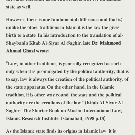
𝐬𝐭𝐚𝐭𝐞 𝐚𝐬 𝐰𝐞𝐥𝐥.
𝐇𝐨𝐰𝐞𝐯𝐞𝐫, 𝐭𝐡𝐞𝐫𝐞 𝐢𝐬 𝐨𝐧𝐞 𝐟𝐮𝐧𝐝𝐚𝐦𝐞𝐧𝐭𝐚𝐥 𝐝𝐢𝐟𝐟𝐞𝐫𝐞𝐧𝐜𝐞 𝐚𝐧𝐝 𝐭𝐡𝐚𝐭 𝐢𝐬;
𝐮𝐧𝐥𝐢𝐤𝐞 𝐭𝐡𝐞 𝐨𝐭𝐡𝐞𝐫 𝐭𝐫𝐚𝐝𝐢𝐭𝐢𝐨𝐧𝐬 𝐢𝐧 𝐈𝐬𝐥𝐚𝐦 𝐢𝐭 𝐢𝐬 𝐭𝐡𝐞 𝐥𝐚𝐰 𝐭𝐡𝐞 𝐠𝐢𝐯𝐞𝐬
𝐛𝐢𝐫𝐭𝐡 𝐭𝐨 𝐚 𝐬𝐭𝐚𝐭𝐞. 𝐈𝐧 𝐡𝐢𝐬 𝐢𝐧𝐭𝐫𝐨𝐝𝐮𝐜𝐭𝐢𝐨𝐧 𝐭𝐨 𝐭𝐡𝐞 𝐭𝐫𝐚𝐧𝐬𝐥𝐚𝐭𝐢𝐨𝐧 𝐨𝐟 𝐚𝐥-
𝐒𝐡𝐚𝐲𝐛𝐚𝐧𝐢’𝐬 𝐊𝐢𝐭𝐚𝐛 𝐀𝐥-𝐒𝐢𝐲𝐚𝐫 𝐀𝐥-𝐒𝐚𝐠𝐡𝐢𝐫,
𝐥𝐚𝐭𝐞 𝐃𝐫. 𝐌𝐚𝐡𝐦𝐨𝐨𝐝
𝐀𝐡𝐦𝐚𝐝 𝐆𝐡𝐚𝐳𝐢 𝐰𝐫𝐨𝐭𝐞:
“𝐋𝐚𝐰, 𝐢𝐧 𝐨𝐭𝐡𝐞𝐫 𝐭𝐫𝐚𝐝𝐢𝐭𝐢𝐨𝐧𝐬, 𝐢𝐬 𝐠𝐞𝐧𝐞𝐫𝐚𝐥𝐥𝐲 𝐫𝐞𝐜𝐨𝐠𝐧𝐢𝐳𝐞𝐝 𝐚𝐬 𝐬𝐮𝐜𝐡
𝐨𝐧𝐥𝐲 𝐰𝐡𝐞𝐧 𝐢𝐭 𝐢𝐬 𝐩𝐫𝐨𝐦𝐮𝐥𝐠𝐚𝐭𝐞𝐝 𝐛𝐲 𝐭𝐡𝐞 𝐩𝐨𝐥𝐢𝐭𝐢𝐜𝐚𝐥 𝐚𝐮𝐭𝐡𝐨𝐫𝐢𝐭𝐲, 𝐭𝐡𝐚𝐭 𝐢𝐬
𝐭𝐨 𝐬𝐚𝐲, 𝐥𝐚𝐰 𝐢𝐬 𝐚𝐥𝐰𝐚𝐲𝐬 𝐭𝐡𝐞 𝐜𝐫𝐞𝐚𝐭𝐢𝐨𝐧 𝐨𝐟 𝐭𝐡𝐞 𝐩𝐨𝐥𝐢𝐭𝐢𝐜𝐚𝐥 𝐚𝐮𝐭𝐡𝐨𝐫𝐢𝐭𝐲, 𝐨𝐟
𝐭𝐡𝐞 𝐬𝐭𝐚𝐭𝐞 𝐚𝐩𝐩𝐚𝐫𝐚𝐭𝐮𝐬. 𝐎𝐧 𝐭𝐡𝐞 𝐨𝐭𝐡𝐞𝐫 𝐡𝐚𝐧𝐝, 𝐢𝐧 𝐭𝐡𝐞 𝐈𝐬𝐥𝐚𝐦𝐢𝐜
𝐭𝐫𝐚𝐝𝐢𝐭𝐢𝐨𝐧, 𝐢𝐭 𝐢𝐬 𝐨𝐭𝐡𝐞𝐫 𝐰𝐚𝐲 𝐫𝐨𝐮𝐧𝐝: 𝐭𝐡𝐞 𝐬𝐭𝐚𝐭𝐞 𝐚𝐧𝐝 𝐭𝐡𝐞 𝐩𝐨𝐥𝐢𝐭𝐢𝐜𝐚𝐥
𝐚𝐮𝐭𝐡𝐨𝐫𝐢𝐭𝐲 𝐚𝐫𝐞 𝐭𝐡𝐞 𝐜𝐫𝐞𝐚𝐭𝐢𝐨𝐧𝐬 𝐨𝐟 𝐭𝐡𝐞 𝐥𝐚𝐰.” (𝐊𝐢𝐭𝐚𝐛 𝐀𝐥-𝐒𝐢𝐲𝐚𝐫 𝐀𝐥-
𝐒𝐚𝐠𝐡𝐢𝐫- 𝐓𝐡𝐞 𝐒𝐡𝐨𝐫𝐭𝐞𝐫 𝐁𝐨𝐨𝐤 𝐨𝐧 𝐌𝐮𝐬𝐥𝐢𝐦 𝐈𝐧𝐭𝐞𝐫𝐧𝐚𝐭𝐢𝐨𝐧𝐚𝐥 𝐋𝐚𝐰,
𝐈𝐬𝐥𝐚𝐦𝐢𝐜 𝐑𝐞𝐬𝐞𝐚𝐫𝐜𝐡 𝐈𝐧𝐬𝐭𝐢𝐭𝐮𝐭𝐞, 𝐈𝐬𝐥𝐚𝐦𝐚𝐛𝐚𝐝, 𝟏𝟗𝟗𝟖 𝐩.𝟏𝟖)
𝐀𝐬 𝐭𝐡𝐞 𝐈𝐬𝐥𝐚𝐦𝐢𝐜 𝐬𝐭𝐚𝐭𝐞 𝐟𝐢𝐧𝐝𝐬 𝐢𝐭𝐬 𝐨𝐫𝐢𝐠𝐢𝐧𝐬 𝐢𝐧 𝐈𝐬𝐥𝐚𝐦𝐢𝐜 𝐥𝐚𝐰, 𝐢𝐭 𝐢𝐬