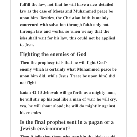
𝐟𝐮𝐥𝐟𝐢𝐥𝐥 𝐭𝐡𝐞 𝐥𝐚𝐰, 𝐧𝐨𝐭 𝐭𝐡𝐚𝐭 𝐡𝐞 𝐰𝐢𝐥𝐥 𝐡𝐚𝐯𝐞 𝐚 𝐧𝐞𝐰 𝐝𝐞𝐭𝐚𝐢𝐥𝐞𝐝
𝐥𝐚𝐰 𝐚𝐬 𝐭𝐡𝐞 𝐜𝐚𝐬𝐞 𝐨𝐟 𝐌𝐨𝐬𝐞𝐬 𝐚𝐧𝐝 𝐌𝐮𝐡𝐚𝐦𝐦𝐞𝐝 𝐩𝐞𝐚𝐜𝐞 𝐛𝐞
𝐮𝐩𝐨𝐧 𝐡𝐢𝐦. 𝐁𝐞𝐬𝐢𝐝𝐞𝐬, 𝐭𝐡𝐞 𝐂𝐡𝐫𝐢𝐬𝐭𝐢𝐚𝐧 𝐟𝐚𝐢𝐭𝐡 𝐢𝐬 𝐦𝐚𝐢𝐧𝐥𝐲
𝐜𝐨𝐧𝐜𝐞𝐫𝐧𝐞𝐝 𝐰𝐢𝐭𝐡 𝐬𝐚𝐥𝐯𝐚𝐭𝐢𝐨𝐧 𝐭𝐡𝐫𝐨𝐮𝐠𝐡 𝐟𝐚𝐢𝐭𝐡 𝐨𝐧𝐥𝐲 𝐧𝐨𝐭
𝐭𝐡𝐫𝐨𝐮𝐠𝐡 𝐥𝐚𝐰 𝐚𝐧𝐝 𝐰𝐨𝐫𝐤𝐬, 𝐬𝐨 𝐰𝐡𝐞𝐧 𝐰𝐞 𝐬𝐚𝐲 𝐭𝐡𝐚𝐭 𝐭𝐡𝐞
𝐢𝐬𝐥𝐞𝐬 𝐬𝐡𝐚𝐥𝐥 𝐰𝐚𝐢𝐭 𝐟𝐨𝐫 𝐡𝐢𝐬 𝐥𝐚𝐰, 𝐭𝐡𝐢𝐬 𝐜𝐨𝐮𝐥𝐝 𝐧𝐨𝐭 𝐛𝐞 𝐚𝐩𝐩𝐥𝐢𝐞𝐝
𝐭𝐨 𝐉𝐞𝐬𝐮𝐬.
𝐅𝐢𝐠𝐡𝐭𝐢𝐧𝐠 𝐭𝐡𝐞 𝐞𝐧𝐞𝐦𝐢𝐞𝐬 𝐨𝐟 𝐆𝐨𝐝
𝐓𝐡𝐞𝐧 𝐭𝐡𝐞 𝐩𝐫𝐨𝐩𝐡𝐞𝐜𝐲 𝐭𝐞𝐥𝐥𝐬 𝐭𝐡𝐚𝐭 𝐡𝐞 𝐰𝐢𝐥𝐥 𝐟𝐢𝐠𝐡𝐭 𝐆𝐨𝐝’𝐬
𝐞𝐧𝐞𝐦𝐲 𝐰𝐡𝐢𝐜𝐡 𝐢𝐬 𝐜𝐞𝐫𝐭𝐚𝐢𝐧𝐥𝐲 𝐰𝐡𝐚𝐭 𝐌𝐮𝐡𝐚𝐦𝐦𝐞𝐝 𝐩𝐞𝐚𝐜𝐞 𝐛𝐞
𝐮𝐩𝐨𝐧 𝐡𝐢𝐦 𝐝𝐢𝐝, 𝐰𝐡𝐢𝐥𝐞 𝐉𝐞𝐬𝐮𝐬 (𝐏𝐞𝐚𝐜𝐞 𝐛𝐞 𝐮𝐩𝐨𝐧 𝐡𝐢𝐦) 𝐝𝐢𝐝
𝐧𝐨𝐭 𝐟𝐢𝐠𝐡𝐭.
𝐈𝐬𝐚𝐢𝐚𝐡 𝟒𝟐:𝟏𝟑 𝐉𝐞𝐡𝐨𝐯𝐚𝐡 𝐰𝐢𝐥𝐥 𝐠𝐨 𝐟𝐨𝐫𝐭𝐡 𝐚𝐬 𝐚 𝐦𝐢𝐠𝐡𝐭𝐲 𝐦𝐚𝐧;
𝐡𝐞 𝐰𝐢𝐥𝐥 𝐬𝐭𝐢𝐫 𝐮𝐩 𝐡𝐢𝐬 𝐳𝐞𝐚𝐥 𝐥𝐢𝐤𝐞 𝐚 𝐦𝐚𝐧 𝐨𝐟 𝐰𝐚𝐫: 𝐡𝐞 𝐰𝐢𝐥𝐥 𝐜𝐫𝐲,
𝐲𝐞𝐚, 𝐡𝐞 𝐰𝐢𝐥𝐥 𝐬𝐡𝐨𝐮𝐭 𝐚𝐥𝐨𝐮𝐝; 𝐡𝐞 𝐰𝐢𝐥𝐥 𝐝𝐨 𝐦𝐢𝐠𝐡𝐭𝐢𝐥𝐲 𝐚𝐠𝐚𝐢𝐧𝐬𝐭
𝐡𝐢𝐬 𝐞𝐧𝐞𝐦𝐢𝐞𝐬.
𝐈𝐬 𝐭𝐡𝐞 𝐟𝐢𝐧𝐚𝐥 𝐩𝐫𝐨𝐩𝐡𝐞𝐭 𝐬𝐞𝐧𝐭 𝐢𝐧 𝐚 𝐩𝐚𝐠𝐚𝐧 𝐨𝐫 𝐚
𝐉𝐞𝐰𝐢𝐬𝐡 𝐞𝐧𝐯𝐢𝐫𝐨𝐧𝐦𝐞𝐧𝐭?
𝐓𝐡𝐞𝐧 𝐢𝐭 𝐭𝐞𝐥𝐥𝐬 𝐭𝐡𝐚𝐭 𝐭𝐡𝐨𝐬𝐞 𝐰𝐡𝐨 𝐰𝐨𝐫𝐬𝐡𝐢𝐩 𝐭𝐡𝐞 𝐢𝐝𝐨𝐥𝐬 𝐰𝐨𝐮𝐥𝐝