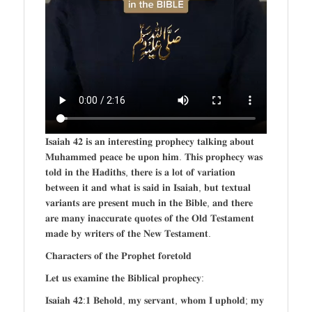
𝐈𝐬𝐚𝐢𝐚𝐡 𝟒𝟐 𝐢𝐬 𝐚𝐧 𝐢𝐧𝐭𝐞𝐫𝐞𝐬𝐭𝐢𝐧𝐠 𝐩𝐫𝐨𝐩𝐡𝐞𝐜𝐲 𝐭𝐚𝐥𝐤𝐢𝐧𝐠 𝐚𝐛𝐨𝐮𝐭
𝐌𝐮𝐡𝐚𝐦𝐦𝐞𝐝 𝐩𝐞𝐚𝐜𝐞 𝐛𝐞 𝐮𝐩𝐨𝐧 𝐡𝐢𝐦. 𝐓𝐡𝐢𝐬 𝐩𝐫𝐨𝐩𝐡𝐞𝐜𝐲 𝐰𝐚𝐬
𝐭𝐨𝐥𝐝 𝐢𝐧 𝐭𝐡𝐞 𝐇𝐚𝐝𝐢𝐭𝐡𝐬, 𝐭𝐡𝐞𝐫𝐞 𝐢𝐬 𝐚 𝐥𝐨𝐭 𝐨𝐟 𝐯𝐚𝐫𝐢𝐚𝐭𝐢𝐨𝐧
𝐛𝐞𝐭𝐰𝐞𝐞𝐧 𝐢𝐭 𝐚𝐧𝐝 𝐰𝐡𝐚𝐭 𝐢𝐬 𝐬𝐚𝐢𝐝 𝐢𝐧 𝐈𝐬𝐚𝐢𝐚𝐡, 𝐛𝐮𝐭 𝐭𝐞𝐱𝐭𝐮𝐚𝐥
𝐯𝐚𝐫𝐢𝐚𝐧𝐭𝐬 𝐚𝐫𝐞 𝐩𝐫𝐞𝐬𝐞𝐧𝐭 𝐦𝐮𝐜𝐡 𝐢𝐧 𝐭𝐡𝐞 𝐁𝐢𝐛𝐥𝐞, 𝐚𝐧𝐝 𝐭𝐡𝐞𝐫𝐞
𝐚𝐫𝐞 𝐦𝐚𝐧𝐲 𝐢𝐧𝐚𝐜𝐜𝐮𝐫𝐚𝐭𝐞 𝐪𝐮𝐨𝐭𝐞𝐬 𝐨𝐟 𝐭𝐡𝐞 𝐎𝐥𝐝 𝐓𝐞𝐬𝐭𝐚𝐦𝐞𝐧𝐭
𝐦𝐚𝐝𝐞 𝐛𝐲 𝐰𝐫𝐢𝐭𝐞𝐫𝐬 𝐨𝐟 𝐭𝐡𝐞 𝐍𝐞𝐰 𝐓𝐞𝐬𝐭𝐚𝐦𝐞𝐧𝐭.
𝐂𝐡𝐚𝐫𝐚𝐜𝐭𝐞𝐫𝐬 𝐨𝐟 𝐭𝐡𝐞 𝐏𝐫𝐨𝐩𝐡𝐞𝐭 𝐟𝐨𝐫𝐞𝐭𝐨𝐥𝐝
𝐋𝐞𝐭 𝐮𝐬 𝐞𝐱𝐚𝐦𝐢𝐧𝐞 𝐭𝐡𝐞 𝐁𝐢𝐛𝐥𝐢𝐜𝐚𝐥 𝐩𝐫𝐨𝐩𝐡𝐞𝐜𝐲:
𝐈𝐬𝐚𝐢𝐚𝐡 𝟒𝟐:𝟏 𝐁𝐞𝐡𝐨𝐥𝐝, 𝐦𝐲 𝐬𝐞𝐫𝐯𝐚𝐧𝐭, 𝐰𝐡𝐨𝐦 𝐈 𝐮𝐩𝐡𝐨𝐥𝐝; 𝐦𝐲