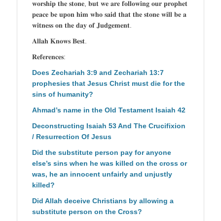
𝐰𝐨𝐫𝐬𝐡𝐢𝐩 𝐭𝐡𝐞 𝐬𝐭𝐨𝐧𝐞, 𝐛𝐮𝐭 𝐰𝐞 𝐚𝐫𝐞 𝐟𝐨𝐥𝐥𝐨𝐰𝐢𝐧𝐠 𝐨𝐮𝐫 𝐩𝐫𝐨𝐩𝐡𝐞𝐭
𝐩𝐞𝐚𝐜𝐞 𝐛𝐞 𝐮𝐩𝐨𝐧 𝐡𝐢𝐦 𝐰𝐡𝐨 𝐬𝐚𝐢𝐝 𝐭𝐡𝐚𝐭 𝐭𝐡𝐞 𝐬𝐭𝐨𝐧𝐞 𝐰𝐢𝐥𝐥 𝐛𝐞 𝐚
𝐰𝐢𝐭𝐧𝐞𝐬𝐬 𝐨𝐧 𝐭𝐡𝐞 𝐝𝐚𝐲 𝐨𝐟 𝐉𝐮𝐝𝐠𝐞𝐦𝐞𝐧𝐭.
𝐀𝐥𝐥𝐚𝐡 𝐊𝐧𝐨𝐰𝐬 𝐁𝐞𝐬𝐭.
𝐑𝐞𝐟𝐞𝐫𝐞𝐧𝐜𝐞𝐬:
Does Zechariah 3:9 and Zechariah 13:7
prophesies that Jesus Christ must die for the
sins of humanity?
Ahmad’s name in the Old Testament Isaiah 42
Deconstructing Isaiah 53 And The Crucifixion
/ Resurrection Of Jesus
Did the substitute person pay for anyone
else’s sins when he was killed on the cross or
was, he an innocent unfairly and unjustly
killed?
Did Allah deceive Christians by allowing a
substitute person on the Cross?