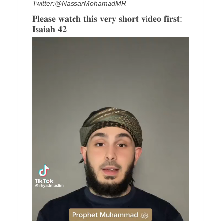
Twitter:@NassarMohamadMR
𝐏𝐥𝐞𝐚𝐬𝐞 𝐰𝐚𝐭𝐜𝐡 𝐭𝐡𝐢𝐬 𝐯𝐞𝐫𝐲 𝐬𝐡𝐨𝐫𝐭 𝐯𝐢𝐝𝐞𝐨 𝐟𝐢𝐫𝐬𝐭:
𝐈𝐬𝐚𝐢𝐚𝐡 𝟒𝟐