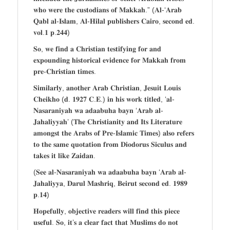
𝐰𝐡𝐨 𝐰𝐞𝐫𝐞 𝐭𝐡𝐞 𝐜𝐮𝐬𝐭𝐨𝐝𝐢𝐚𝐧𝐬 𝐨𝐟 𝐌𝐚𝐤𝐤𝐚𝐡.” (𝐀𝐥-‘𝐀𝐫𝐚𝐛
𝐐𝐚𝐛𝐥 𝐚𝐥-𝐈𝐬𝐥𝐚𝐦, 𝐀𝐥-𝐇𝐢𝐥𝐚𝐥 𝐩𝐮𝐛𝐥𝐢𝐬𝐡𝐞𝐫𝐬 𝐂𝐚𝐢𝐫𝐨, 𝐬𝐞𝐜𝐨𝐧𝐝 𝐞𝐝.
𝐯𝐨𝐥.𝟏 𝐩.𝟐𝟒𝟒)
𝐒𝐨, 𝐰𝐞 𝐟𝐢𝐧𝐝 𝐚 𝐂𝐡𝐫𝐢𝐬𝐭𝐢𝐚𝐧 𝐭𝐞𝐬𝐭𝐢𝐟𝐲𝐢𝐧𝐠 𝐟𝐨𝐫 𝐚𝐧𝐝
𝐞𝐱𝐩𝐨𝐮𝐧𝐝𝐢𝐧𝐠 𝐡𝐢𝐬𝐭𝐨𝐫𝐢𝐜𝐚𝐥 𝐞𝐯𝐢𝐝𝐞𝐧𝐜𝐞 𝐟𝐨𝐫 𝐌𝐚𝐤𝐤𝐚𝐡 𝐟𝐫𝐨𝐦
𝐩𝐫𝐞-𝐂𝐡𝐫𝐢𝐬𝐭𝐢𝐚𝐧 𝐭𝐢𝐦𝐞𝐬.
𝐒𝐢𝐦𝐢𝐥𝐚𝐫𝐥𝐲, 𝐚𝐧𝐨𝐭𝐡𝐞𝐫 𝐀𝐫𝐚𝐛 𝐂𝐡𝐫𝐢𝐬𝐭𝐢𝐚𝐧, 𝐉𝐞𝐬𝐮𝐢𝐭 𝐋𝐨𝐮𝐢𝐬
𝐂𝐡𝐞𝐢𝐤𝐡𝐨 (𝐝. 𝟏𝟗𝟐𝟕 𝐂.𝐄.) 𝐢𝐧 𝐡𝐢𝐬 𝐰𝐨𝐫𝐤 𝐭𝐢𝐭𝐥𝐞𝐝, ‘𝐚𝐥-
𝐍𝐚𝐬𝐚𝐫𝐚𝐧𝐢𝐲𝐚𝐡 𝐰𝐚 𝐚𝐝𝐚𝐚𝐛𝐮𝐡𝐚 𝐛𝐚𝐲𝐧 ‘𝐀𝐫𝐚𝐛 𝐚𝐥-
𝐉𝐚𝐡𝐚𝐥𝐢𝐲𝐲𝐚𝐡’ (𝐓𝐡𝐞 𝐂𝐡𝐫𝐢𝐬𝐭𝐢𝐚𝐧𝐢𝐭𝐲 𝐚𝐧𝐝 𝐈𝐭𝐬 𝐋𝐢𝐭𝐞𝐫𝐚𝐭𝐮𝐫𝐞
𝐚𝐦𝐨𝐧𝐠𝐬𝐭 𝐭𝐡𝐞 𝐀𝐫𝐚𝐛𝐬 𝐨𝐟 𝐏𝐫𝐞-𝐈𝐬𝐥𝐚𝐦𝐢𝐜 𝐓𝐢𝐦𝐞𝐬) 𝐚𝐥𝐬𝐨 𝐫𝐞𝐟𝐞𝐫𝐬
𝐭𝐨 𝐭𝐡𝐞 𝐬𝐚𝐦𝐞 𝐪𝐮𝐨𝐭𝐚𝐭𝐢𝐨𝐧 𝐟𝐫𝐨𝐦 𝐃𝐢𝐨𝐝𝐨𝐫𝐮𝐬 𝐒𝐢𝐜𝐮𝐥𝐮𝐬 𝐚𝐧𝐝
𝐭𝐚𝐤𝐞𝐬 𝐢𝐭 𝐥𝐢𝐤𝐞 𝐙𝐚𝐢𝐝𝐚𝐧.
(𝐒𝐞𝐞 𝐚𝐥-𝐍𝐚𝐬𝐚𝐫𝐚𝐧𝐢𝐲𝐚𝐡 𝐰𝐚 𝐚𝐝𝐚𝐚𝐛𝐮𝐡𝐚 𝐛𝐚𝐲𝐧 ‘𝐀𝐫𝐚𝐛 𝐚𝐥-
𝐉𝐚𝐡𝐚𝐥𝐢𝐲𝐲𝐚, 𝐃𝐚𝐫𝐮𝐥 𝐌𝐚𝐬𝐡𝐫𝐢𝐪, 𝐁𝐞𝐢𝐫𝐮𝐭 𝐬𝐞𝐜𝐨𝐧𝐝 𝐞𝐝. 𝟏𝟗𝟖𝟗
𝐩.𝟏𝟒)
𝐇𝐨𝐩𝐞𝐟𝐮𝐥𝐥𝐲, 𝐨𝐛𝐣𝐞𝐜𝐭𝐢𝐯𝐞 𝐫𝐞𝐚𝐝𝐞𝐫𝐬 𝐰𝐢𝐥𝐥 𝐟𝐢𝐧𝐝 𝐭𝐡𝐢𝐬 𝐩𝐢𝐞𝐜𝐞
𝐮𝐬𝐞𝐟𝐮𝐥. 𝐒𝐨, 𝐢𝐭’𝐬 𝐚 𝐜𝐥𝐞𝐚𝐫 𝐟𝐚𝐜𝐭 𝐭𝐡𝐚𝐭 𝐌𝐮𝐬𝐥𝐢𝐦𝐬 𝐝𝐨 𝐧𝐨𝐭