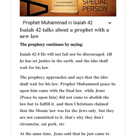
𝐈𝐬𝐚𝐢𝐚𝐡 𝟒𝟐 𝐭𝐚𝐥𝐤𝐬 𝐚𝐛𝐨𝐮𝐭 𝐚 𝐩𝐫𝐨𝐩𝐡𝐞𝐭 𝐰𝐢𝐭𝐡 𝐚
𝐧𝐞𝐰 𝐥𝐚𝐰
𝐓𝐡𝐞 𝐩𝐫𝐨𝐩𝐡𝐞𝐜𝐲 𝐜𝐨𝐧𝐭𝐢𝐧𝐮𝐞𝐬 𝐛𝐲 𝐬𝐚𝐲𝐢𝐧𝐠:
𝐈𝐬𝐚𝐢𝐚𝐡 𝟒𝟐:𝟒 𝐇𝐞 𝐰𝐢𝐥𝐥 𝐧𝐨𝐭 𝐟𝐚𝐢𝐥 𝐧𝐨𝐫 𝐛𝐞 𝐝𝐢𝐬𝐜𝐨𝐮𝐫𝐚𝐠𝐞𝐝, 𝐭𝐢𝐥𝐥
𝐡𝐞 𝐡𝐚𝐬 𝐬𝐞𝐭 𝐣𝐮𝐬𝐭𝐢𝐜𝐞 𝐢𝐧 𝐭𝐡𝐞 𝐞𝐚𝐫𝐭𝐡; 𝐚𝐧𝐝 𝐭𝐡𝐞 𝐢𝐬𝐥𝐞𝐬 𝐬𝐡𝐚𝐥𝐥
𝐰𝐚𝐢𝐭 𝐟𝐨𝐫 𝐡𝐢𝐬 𝐥𝐚𝐰.
𝐓𝐡𝐞 𝐩𝐫𝐨𝐩𝐡𝐞𝐜𝐲 𝐚𝐩𝐩𝐫𝐨𝐚𝐜𝐡𝐞𝐬 𝐚𝐧𝐝 𝐬𝐚𝐲𝐬 𝐭𝐡𝐚𝐭 𝐭𝐡𝐞 𝐢𝐬𝐥𝐞𝐬
𝐬𝐡𝐚𝐥𝐥 𝐰𝐚𝐢𝐭 𝐟𝐨𝐫 𝐡𝐢𝐬 𝐥𝐚𝐰, 𝐏𝐫𝐨𝐩𝐡𝐞𝐭 𝐌𝐮𝐡𝐚𝐦𝐦𝐞𝐝 𝐩𝐞𝐚𝐜𝐞 𝐛𝐞
𝐮𝐩𝐨𝐧 𝐡𝐢𝐦 𝐜𝐚𝐦𝐞 𝐰𝐢𝐭𝐡 𝐭𝐡𝐞 𝐟𝐢𝐧𝐚𝐥 𝐥𝐚𝐰, 𝐰𝐡𝐢𝐥𝐞 𝐉𝐞𝐬𝐮𝐬
(𝐏𝐞𝐚𝐜𝐞 𝐛𝐞 𝐮𝐩𝐨𝐧 𝐡𝐢𝐦) 𝐝𝐢𝐝 𝐧𝐨𝐭 𝐜𝐨𝐦𝐞 𝐭𝐨 𝐚𝐛𝐨𝐥𝐢𝐬𝐡 𝐭𝐡𝐞
𝐥𝐚𝐰 𝐛𝐮𝐭 𝐭𝐨 𝐟𝐮𝐥𝐟𝐢𝐥𝐥 𝐢𝐭, 𝐚𝐧𝐝 𝐭𝐡𝐞𝐧 𝐂𝐡𝐫𝐢𝐬𝐭𝐢𝐚𝐧𝐬 𝐜𝐥𝐚𝐢𝐦𝐞𝐝
𝐭𝐡𝐚𝐭 𝐭𝐡𝐞 𝐌𝐨𝐬𝐚𝐢𝐜 𝐥𝐚𝐰 𝐰𝐚𝐬 𝐟𝐨𝐫 𝐭𝐡𝐞 𝐉𝐞𝐰𝐬 𝐨𝐧𝐥𝐲, 𝐛𝐮𝐭 𝐭𝐡𝐞𝐲
𝐚𝐫𝐞 𝐧𝐨𝐭 𝐜𝐨𝐦𝐦𝐢𝐭𝐭𝐞𝐝 𝐭𝐨 𝐢𝐭, 𝐭𝐡𝐚𝐭’𝐬 𝐰𝐡𝐲 𝐭𝐡𝐞𝐲 𝐝𝐨𝐧’𝐭
𝐜𝐢𝐫𝐜𝐮𝐦𝐜𝐢𝐬𝐞, 𝐞𝐚𝐭 𝐩𝐨𝐫𝐤, 𝐞𝐭𝐜.
𝐀𝐭 𝐭𝐡𝐞 𝐬𝐚𝐦𝐞 𝐭𝐢𝐦𝐞, 𝐉𝐞𝐬𝐮𝐬 𝐬𝐚𝐢𝐝 𝐭𝐡𝐚𝐭 𝐡𝐞 𝐣𝐮𝐬𝐭 𝐜𝐚𝐦𝐞 𝐭𝐨