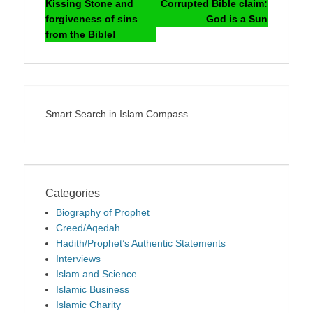
navigation
post:
post:
Kissing Stone and
Corrupted Bible claim:
forgiveness of sins
God is a Sun
from the Bible!
Smart Search in Islam Compass
Categories
Biography of Prophet
Creed/Aqedah
Hadith/Prophet’s Authentic Statements
Interviews
Islam and Science
Islamic Business
Islamic Charity