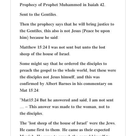
𝐏𝐫𝐨𝐩𝐡𝐞𝐜𝐲 𝐨𝐟 𝐏𝐫𝐨𝐩𝐡𝐞𝐭 𝐌𝐮𝐡𝐚𝐦𝐦𝐞𝐝 𝐢𝐧 𝐈𝐬𝐚𝐢𝐚𝐡 𝟒𝟐.
𝐒𝐞𝐧𝐭 𝐭𝐨 𝐭𝐡𝐞 𝐆𝐞𝐧𝐭𝐢𝐥𝐞𝐬.
𝐓𝐡𝐞𝐧 𝐭𝐡𝐞 𝐩𝐫𝐨𝐩𝐡𝐞𝐜𝐲 𝐬𝐚𝐲𝐬 𝐭𝐡𝐚𝐭 𝐡𝐞 𝐰𝐢𝐥𝐥 𝐛𝐫𝐢𝐧𝐠 𝐣𝐮𝐬𝐭𝐢𝐜𝐞 𝐭𝐨
𝐭𝐡𝐞 𝐆𝐞𝐧𝐭𝐢𝐥𝐞𝐬, 𝐭𝐡𝐢𝐬 𝐚𝐥𝐬𝐨 𝐢𝐬 𝐧𝐨𝐭 𝐉𝐞𝐬𝐮𝐬 (𝐏𝐞𝐚𝐜𝐞 𝐛𝐞 𝐮𝐩𝐨𝐧
𝐡𝐢𝐦) 𝐛𝐞𝐜𝐚𝐮𝐬𝐞 𝐡𝐞 𝐬𝐚𝐢𝐝:
𝐌𝐚𝐭𝐭𝐡𝐞𝐰 𝟏𝟓:𝟐𝟒 𝐈 𝐰𝐚𝐬 𝐧𝐨𝐭 𝐬𝐞𝐧𝐭 𝐛𝐮𝐭 𝐮𝐧𝐭𝐨 𝐭𝐡𝐞 𝐥𝐨𝐬𝐭
𝐬𝐡𝐞𝐞𝐩 𝐨𝐟 𝐭𝐡𝐞 𝐡𝐨𝐮𝐬𝐞 𝐨𝐟 𝐈𝐬𝐫𝐚𝐞𝐥.
𝐒𝐨𝐦𝐞 𝐦𝐢𝐠𝐡𝐭 𝐬𝐚𝐲 𝐭𝐡𝐚𝐭 𝐡𝐞 𝐨𝐫𝐝𝐞𝐫𝐞𝐝 𝐭𝐡𝐞 𝐝𝐢𝐬𝐜𝐢𝐩𝐥𝐞𝐬 𝐭𝐨
𝐩𝐫𝐞𝐚𝐜𝐡 𝐭𝐡𝐞 𝐠𝐨𝐬𝐩𝐞𝐥 𝐭𝐨 𝐭𝐡𝐞 𝐰𝐡𝐨𝐥𝐞 𝐰𝐨𝐫𝐥𝐝, 𝐛𝐮𝐭 𝐭𝐡𝐞𝐬𝐞 𝐰𝐞𝐫𝐞
𝐭𝐡𝐞 𝐝𝐢𝐬𝐜𝐢𝐩𝐥𝐞𝐬 𝐧𝐨𝐭 𝐉𝐞𝐬𝐮𝐬 𝐡𝐢𝐦𝐬𝐞𝐥𝐟, 𝐚𝐧𝐝 𝐭𝐡𝐢𝐬 𝐰𝐚𝐬
𝐜𝐨𝐧𝐟𝐢𝐫𝐦𝐞𝐝 𝐛𝐲 𝐀𝐥𝐛𝐞𝐫𝐭 𝐁𝐚𝐫𝐧𝐞𝐬 𝐢𝐧 𝐡𝐢𝐬 𝐜𝐨𝐦𝐦𝐞𝐧𝐭𝐚𝐫𝐲 𝐨𝐧
𝐌𝐚𝐭 𝟏𝟓:𝟐𝟒:
“𝐌𝐚𝐭𝟏𝟓:𝟐𝟒 𝐁𝐮𝐭 𝐡𝐞 𝐚𝐧𝐬𝐰𝐞𝐫𝐞𝐝 𝐚𝐧𝐝 𝐬𝐚𝐢𝐝, 𝐈 𝐚𝐦 𝐧𝐨𝐭 𝐬𝐞𝐧𝐭
… – 𝐓𝐡𝐢𝐬 𝐚𝐧𝐬𝐰𝐞𝐫 𝐰𝐚𝐬 𝐦𝐚𝐝𝐞 𝐭𝐨 𝐭𝐡𝐞 𝐰𝐨𝐦𝐚𝐧, 𝐧𝐨𝐭 𝐭𝐨
𝐭𝐡𝐞 𝐝𝐢𝐬𝐜𝐢𝐩𝐥𝐞𝐬.
𝐓𝐡𝐞 “𝐥𝐨𝐬𝐭 𝐬𝐡𝐞𝐞𝐩 𝐨𝐟 𝐭𝐡𝐞 𝐡𝐨𝐮𝐬𝐞 𝐨𝐟 𝐈𝐬𝐫𝐚𝐞𝐥” 𝐰𝐞𝐫𝐞 𝐭𝐡𝐞 𝐉𝐞𝐰𝐬.
𝐇𝐞 𝐜𝐚𝐦𝐞 𝐟𝐢𝐫𝐬𝐭 𝐭𝐨 𝐭𝐡𝐞𝐦. 𝐇𝐞 𝐜𝐚𝐦𝐞 𝐚𝐬 𝐭𝐡𝐞𝐢𝐫 𝐞𝐱𝐩𝐞𝐜𝐭𝐞𝐝