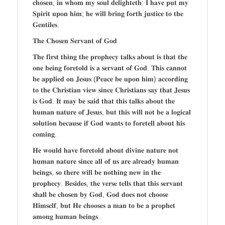
𝐜𝐡𝐨𝐬𝐞𝐧, 𝐢𝐧 𝐰𝐡𝐨𝐦 𝐦𝐲 𝐬𝐨𝐮𝐥 𝐝𝐞𝐥𝐢𝐠𝐡𝐭𝐞𝐭𝐡: 𝐈 𝐡𝐚𝐯𝐞 𝐩𝐮𝐭 𝐦𝐲
𝐒𝐩𝐢𝐫𝐢𝐭 𝐮𝐩𝐨𝐧 𝐡𝐢𝐦; 𝐡𝐞 𝐰𝐢𝐥𝐥 𝐛𝐫𝐢𝐧𝐠 𝐟𝐨𝐫𝐭𝐡 𝐣𝐮𝐬𝐭𝐢𝐜𝐞 𝐭𝐨 𝐭𝐡𝐞
𝐆𝐞𝐧𝐭𝐢𝐥𝐞𝐬.
𝐓𝐡𝐞 𝐂𝐡𝐨𝐬𝐞𝐧 𝐒𝐞𝐫𝐯𝐚𝐧𝐭 𝐨𝐟 𝐆𝐨𝐝
𝐓𝐡𝐞 𝐟𝐢𝐫𝐬𝐭 𝐭𝐡𝐢𝐧𝐠 𝐭𝐡𝐞 𝐩𝐫𝐨𝐩𝐡𝐞𝐜𝐲 𝐭𝐚𝐥𝐤𝐬 𝐚𝐛𝐨𝐮𝐭 𝐢𝐬 𝐭𝐡𝐚𝐭 𝐭𝐡𝐞
𝐨𝐧𝐞 𝐛𝐞𝐢𝐧𝐠 𝐟𝐨𝐫𝐞𝐭𝐨𝐥𝐝 𝐢𝐬 𝐚 𝐬𝐞𝐫𝐯𝐚𝐧𝐭 𝐨𝐟 𝐆𝐨𝐝. 𝐓𝐡𝐢𝐬 𝐜𝐚𝐧𝐧𝐨𝐭
𝐛𝐞 𝐚𝐩𝐩𝐥𝐢𝐞𝐝 𝐨𝐧 𝐉𝐞𝐬𝐮𝐬 (𝐏𝐞𝐚𝐜𝐞 𝐛𝐞 𝐮𝐩𝐨𝐧 𝐡𝐢𝐦) 𝐚𝐜𝐜𝐨𝐫𝐝𝐢𝐧𝐠
𝐭𝐨 𝐭𝐡𝐞 𝐂𝐡𝐫𝐢𝐬𝐭𝐢𝐚𝐧 𝐯𝐢𝐞𝐰 𝐬𝐢𝐧𝐜𝐞 𝐂𝐡𝐫𝐢𝐬𝐭𝐢𝐚𝐧𝐬 𝐬𝐚𝐲 𝐭𝐡𝐚𝐭 𝐉𝐞𝐬𝐮𝐬
𝐢𝐬 𝐆𝐨𝐝. 𝐈𝐭 𝐦𝐚𝐲 𝐛𝐞 𝐬𝐚𝐢𝐝 𝐭𝐡𝐚𝐭 𝐭𝐡𝐢𝐬 𝐭𝐚𝐥𝐤𝐬 𝐚𝐛𝐨𝐮𝐭 𝐭𝐡𝐞
𝐡𝐮𝐦𝐚𝐧 𝐧𝐚𝐭𝐮𝐫𝐞 𝐨𝐟 𝐉𝐞𝐬𝐮𝐬, 𝐛𝐮𝐭 𝐭𝐡𝐢𝐬 𝐰𝐢𝐥𝐥 𝐧𝐨𝐭 𝐛𝐞 𝐚 𝐥𝐨𝐠𝐢𝐜𝐚𝐥
𝐬𝐨𝐥𝐮𝐭𝐢𝐨𝐧 𝐛𝐞𝐜𝐚𝐮𝐬𝐞 𝐢𝐟 𝐆𝐨𝐝 𝐰𝐚𝐧𝐭𝐬 𝐭𝐨 𝐟𝐨𝐫𝐞𝐭𝐞𝐥𝐥 𝐚𝐛𝐨𝐮𝐭 𝐡𝐢𝐬
𝐜𝐨𝐦𝐢𝐧𝐠.
𝐇𝐞 𝐰𝐨𝐮𝐥𝐝 𝐡𝐚𝐯𝐞 𝐟𝐨𝐫𝐞𝐭𝐨𝐥𝐝 𝐚𝐛𝐨𝐮𝐭 𝐝𝐢𝐯𝐢𝐧𝐞 𝐧𝐚𝐭𝐮𝐫𝐞 𝐧𝐨𝐭
𝐡𝐮𝐦𝐚𝐧 𝐧𝐚𝐭𝐮𝐫𝐞 𝐬𝐢𝐧𝐜𝐞 𝐚𝐥𝐥 𝐨𝐟 𝐮𝐬 𝐚𝐫𝐞 𝐚𝐥𝐫𝐞𝐚𝐝𝐲 𝐡𝐮𝐦𝐚𝐧
𝐛𝐞𝐢𝐧𝐠𝐬, 𝐬𝐨 𝐭𝐡𝐞𝐫𝐞 𝐰𝐢𝐥𝐥 𝐛𝐞 𝐧𝐨𝐭𝐡𝐢𝐧𝐠 𝐧𝐞𝐰 𝐢𝐧 𝐭𝐡𝐞
𝐩𝐫𝐨𝐩𝐡𝐞𝐜𝐲. 𝐁𝐞𝐬𝐢𝐝𝐞𝐬, 𝐭𝐡𝐞 𝐯𝐞𝐫𝐬𝐞 𝐭𝐞𝐥𝐥𝐬 𝐭𝐡𝐚𝐭 𝐭𝐡𝐢𝐬 𝐬𝐞𝐫𝐯𝐚𝐧𝐭
𝐬𝐡𝐚𝐥𝐥 𝐛𝐞 𝐜𝐡𝐨𝐬𝐞𝐧 𝐛𝐲 𝐆𝐨𝐝, 𝐆𝐨𝐝 𝐝𝐨𝐞𝐬 𝐧𝐨𝐭 𝐜𝐡𝐨𝐨𝐬𝐞
𝐇𝐢𝐦𝐬𝐞𝐥𝐟, 𝐛𝐮𝐭 𝐇𝐞 𝐜𝐡𝐨𝐨𝐬𝐞𝐬 𝐚 𝐦𝐚𝐧 𝐭𝐨 𝐛𝐞 𝐚 𝐩𝐫𝐨𝐩𝐡𝐞𝐭
𝐚𝐦𝐨𝐧𝐠 𝐡𝐮𝐦𝐚𝐧 𝐛𝐞𝐢𝐧𝐠𝐬.