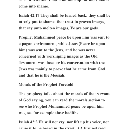
𝐜𝐨𝐦𝐞 𝐢𝐧𝐭𝐨 𝐬𝐡𝐚𝐦𝐞.
𝐈𝐬𝐚𝐢𝐚𝐡 𝟒𝟐:𝟏𝟕 𝐓𝐡𝐞𝐲 𝐬𝐡𝐚𝐥𝐥 𝐛𝐞 𝐭𝐮𝐫𝐧𝐞𝐝 𝐛𝐚𝐜𝐤, 𝐭𝐡𝐞𝐲 𝐬𝐡𝐚𝐥𝐥 𝐛𝐞
𝐮𝐭𝐭𝐞𝐫𝐥𝐲 𝐩𝐮𝐭 𝐭𝐨 𝐬𝐡𝐚𝐦𝐞, 𝐭𝐡𝐚𝐭 𝐭𝐫𝐮𝐬𝐭 𝐢𝐧 𝐠𝐫𝐚𝐯𝐞𝐧 𝐢𝐦𝐚𝐠𝐞𝐬,
𝐭𝐡𝐚𝐭 𝐬𝐚𝐲 𝐮𝐧𝐭𝐨 𝐦𝐨𝐥𝐭𝐞𝐧 𝐢𝐦𝐚𝐠𝐞𝐬, 𝐘𝐞 𝐚𝐫𝐞 𝐨𝐮𝐫 𝐠𝐨𝐝𝐬.
𝐏𝐫𝐨𝐩𝐡𝐞𝐭 𝐌𝐮𝐡𝐚𝐦𝐦𝐞𝐝 𝐩𝐞𝐚𝐜𝐞 𝐛𝐞 𝐮𝐩𝐨𝐧 𝐡𝐢𝐦 𝐰𝐚𝐬 𝐬𝐞𝐧𝐭 𝐭𝐨
𝐚 𝐩𝐚𝐠𝐚𝐧 𝐞𝐧𝐯𝐢𝐫𝐨𝐧𝐦𝐞𝐧𝐭, 𝐰𝐡𝐢𝐥𝐞 𝐉𝐞𝐬𝐮𝐬 (𝐏𝐞𝐚𝐜𝐞 𝐛𝐞 𝐮𝐩𝐨𝐧
𝐡𝐢𝐦) 𝐰𝐚𝐬 𝐬𝐞𝐧𝐭 𝐭𝐨 𝐭𝐡𝐞 𝐉𝐞𝐰𝐬, 𝐚𝐧𝐝 𝐡𝐞 𝐰𝐚𝐬 𝐧𝐞𝐯𝐞𝐫
𝐜𝐨𝐧𝐜𝐞𝐫𝐧𝐞𝐝 𝐰𝐢𝐭𝐡 𝐰𝐨𝐫𝐬𝐡𝐢𝐩𝐢𝐧𝐠 𝐢𝐦𝐚𝐠𝐞𝐬 𝐚𝐬 𝐭𝐡𝐞 𝐎𝐥𝐝
𝐓𝐞𝐬𝐭𝐚𝐦𝐞𝐧𝐭 𝐰𝐚𝐬, 𝐛𝐞𝐜𝐚𝐮𝐬𝐞 𝐡𝐢𝐬 𝐜𝐨𝐧𝐯𝐞𝐫𝐬𝐚𝐭𝐢𝐨𝐧 𝐰𝐢𝐭𝐡 𝐭𝐡𝐞
𝐉𝐞𝐰𝐬 𝐰𝐚𝐬 𝐦𝐚𝐢𝐧𝐥𝐲 𝐭𝐨 𝐩𝐫𝐨𝐯𝐞 𝐭𝐡𝐚𝐭 𝐡𝐞 𝐜𝐚𝐦𝐞 𝐟𝐫𝐨𝐦 𝐆𝐨𝐝
𝐚𝐧𝐝 𝐭𝐡𝐚𝐭 𝐡𝐞 𝐢𝐬 𝐭𝐡𝐞 𝐌𝐞𝐬𝐬𝐢𝐚𝐡.
𝐌𝐨𝐫𝐚𝐥𝐬 𝐨𝐟 𝐭𝐡𝐞 𝐏𝐫𝐨𝐩𝐡𝐞𝐭 𝐅𝐨𝐫𝐞𝐭𝐨𝐥𝐝
𝐓𝐡𝐞 𝐩𝐫𝐨𝐩𝐡𝐞𝐜𝐲 𝐭𝐚𝐥𝐤𝐬 𝐚𝐛𝐨𝐮𝐭 𝐭𝐡𝐞 𝐦𝐨𝐫𝐚𝐥𝐬 𝐨𝐟 𝐭𝐡𝐚𝐭 𝐬𝐞𝐫𝐯𝐚𝐧𝐭
𝐨𝐟 𝐆𝐨𝐝 𝐬𝐚𝐲𝐢𝐧𝐠, 𝐲𝐨𝐮 𝐜𝐚𝐧 𝐫𝐞𝐚𝐝 𝐭𝐡𝐞 𝐦𝐨𝐫𝐚𝐥𝐬 𝐬𝐞𝐜𝐭𝐢𝐨𝐧 𝐭𝐨
𝐬𝐞𝐞 𝐰𝐡𝐨 𝐏𝐫𝐨𝐩𝐡𝐞𝐭 𝐌𝐮𝐡𝐚𝐦𝐦𝐞𝐝 𝐩𝐞𝐚𝐜𝐞 𝐛𝐞 𝐮𝐩𝐨𝐧 𝐡𝐢𝐦
𝐰𝐚𝐬, 𝐬𝐞𝐞 𝐟𝐨𝐫 𝐞𝐱𝐚𝐦𝐩𝐥𝐞 𝐭𝐡𝐞𝐬𝐞 𝐡𝐚𝐝𝐢𝐭𝐡𝐬:
𝐈𝐬𝐚𝐢𝐚𝐡 𝟒𝟐:𝟐 𝐇𝐞 𝐰𝐢𝐥𝐥 𝐧𝐨𝐭 𝐜𝐫𝐲, 𝐧𝐨𝐫 𝐥𝐢𝐟𝐭 𝐮𝐩 𝐡𝐢𝐬 𝐯𝐨𝐢𝐜𝐞, 𝐧𝐨𝐫
𝐜𝐚𝐮𝐬𝐞 𝐢𝐭 𝐭𝐨 𝐛𝐞 𝐡𝐞𝐚𝐫𝐝 𝐢𝐧 𝐭𝐡𝐞 𝐬𝐭𝐫𝐞𝐞𝐭. 𝟑 𝐀 𝐛𝐫𝐮𝐢𝐬𝐞𝐝 𝐫𝐞𝐞𝐝