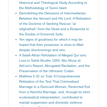
Historical and Theological Study According to
the Methodology of Sunni Islam
Demolishing the Delusions of Intermediaries
Between the Servant and His Lord: A Refutation
of the Doctrine of Seeking Rescue “al-
istighathah” from the Dead and a Response to
the Doubts of Extremist Sufis
Ten signs of goodness for which it may be
hoped that their possessor is close to Allah
despite shortcomings and sins.
A Salafi-Athari Refutation of Alleged Qur’anic
Loss in Sahih Muslim 1050: Abu Musa al-
Ash‘ari’s Report, Abrogated Recitation, and the
Preservation of the Uthmanic Codex
Matthew 5:32 on Trial: A Comprehensive
Refutation of the Text That Criminalised
Marriage to a Divorced Woman, Restricted Exit
from a Harmful Marriage, and, through its strict
ecclesiastical interpretation, contributed to
marital suspension and domestic violence