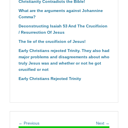
Christianity Contradicts the Bible!
What are the arguments against Johannine
Comma?
Deconstructing Isaiah 53 And The Crucifixion
/ Resurrection Of Jesus
The lie of the crucifixion of Jesus!
Early Christians rejected Trinity. They also had
major problems and disagreements about who
truly Jesus was and whether or not he got
crucified or not
Early Christians Rejected Trinity
Post
Previous
Next
← Previous
Next →