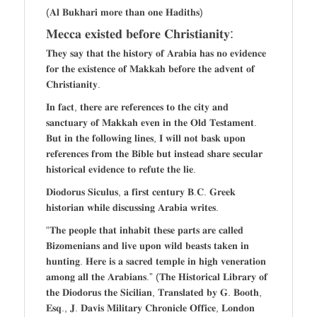
(𝐀𝐥 𝐁𝐮𝐤𝐡𝐚𝐫𝐢 𝐦𝐨𝐫𝐞 𝐭𝐡𝐚𝐧 𝐨𝐧𝐞 𝐇𝐚𝐝𝐢𝐭𝐡𝐬)
𝐌𝐞𝐜𝐜𝐚 𝐞𝐱𝐢𝐬𝐭𝐞𝐝 𝐛𝐞𝐟𝐨𝐫𝐞 𝐂𝐡𝐫𝐢𝐬𝐭𝐢𝐚𝐧𝐢𝐭𝐲:
𝐓𝐡𝐞𝐲 𝐬𝐚𝐲 𝐭𝐡𝐚𝐭 𝐭𝐡𝐞 𝐡𝐢𝐬𝐭𝐨𝐫𝐲 𝐨𝐟 𝐀𝐫𝐚𝐛𝐢𝐚 𝐡𝐚𝐬 𝐧𝐨 𝐞𝐯𝐢𝐝𝐞𝐧𝐜𝐞
𝐟𝐨𝐫 𝐭𝐡𝐞 𝐞𝐱𝐢𝐬𝐭𝐞𝐧𝐜𝐞 𝐨𝐟 𝐌𝐚𝐤𝐤𝐚𝐡 𝐛𝐞𝐟𝐨𝐫𝐞 𝐭𝐡𝐞 𝐚𝐝𝐯𝐞𝐧𝐭 𝐨𝐟
𝐂𝐡𝐫𝐢𝐬𝐭𝐢𝐚𝐧𝐢𝐭𝐲.
𝐈𝐧 𝐟𝐚𝐜𝐭, 𝐭𝐡𝐞𝐫𝐞 𝐚𝐫𝐞 𝐫𝐞𝐟𝐞𝐫𝐞𝐧𝐜𝐞𝐬 𝐭𝐨 𝐭𝐡𝐞 𝐜𝐢𝐭𝐲 𝐚𝐧𝐝
𝐬𝐚𝐧𝐜𝐭𝐮𝐚𝐫𝐲 𝐨𝐟 𝐌𝐚𝐤𝐤𝐚𝐡 𝐞𝐯𝐞𝐧 𝐢𝐧 𝐭𝐡𝐞 𝐎𝐥𝐝 𝐓𝐞𝐬𝐭𝐚𝐦𝐞𝐧𝐭.
𝐁𝐮𝐭 𝐢𝐧 𝐭𝐡𝐞 𝐟𝐨𝐥𝐥𝐨𝐰𝐢𝐧𝐠 𝐥𝐢𝐧𝐞𝐬, 𝐈 𝐰𝐢𝐥𝐥 𝐧𝐨𝐭 𝐛𝐚𝐬𝐤 𝐮𝐩𝐨𝐧
𝐫𝐞𝐟𝐞𝐫𝐞𝐧𝐜𝐞𝐬 𝐟𝐫𝐨𝐦 𝐭𝐡𝐞 𝐁𝐢𝐛𝐥𝐞 𝐛𝐮𝐭 𝐢𝐧𝐬𝐭𝐞𝐚𝐝 𝐬𝐡𝐚𝐫𝐞 𝐬𝐞𝐜𝐮𝐥𝐚𝐫
𝐡𝐢𝐬𝐭𝐨𝐫𝐢𝐜𝐚𝐥 𝐞𝐯𝐢𝐝𝐞𝐧𝐜𝐞 𝐭𝐨 𝐫𝐞𝐟𝐮𝐭𝐞 𝐭𝐡𝐞 𝐥𝐢𝐞.
𝐃𝐢𝐨𝐝𝐨𝐫𝐮𝐬 𝐒𝐢𝐜𝐮𝐥𝐮𝐬, 𝐚 𝐟𝐢𝐫𝐬𝐭 𝐜𝐞𝐧𝐭𝐮𝐫𝐲 𝐁.𝐂. 𝐆𝐫𝐞𝐞𝐤
𝐡𝐢𝐬𝐭𝐨𝐫𝐢𝐚𝐧 𝐰𝐡𝐢𝐥𝐞 𝐝𝐢𝐬𝐜𝐮𝐬𝐬𝐢𝐧𝐠 𝐀𝐫𝐚𝐛𝐢𝐚 𝐰𝐫𝐢𝐭𝐞𝐬.
“𝐓𝐡𝐞 𝐩𝐞𝐨𝐩𝐥𝐞 𝐭𝐡𝐚𝐭 𝐢𝐧𝐡𝐚𝐛𝐢𝐭 𝐭𝐡𝐞𝐬𝐞 𝐩𝐚𝐫𝐭𝐬 𝐚𝐫𝐞 𝐜𝐚𝐥𝐥𝐞𝐝
𝐁𝐢𝐳𝐨𝐦𝐞𝐧𝐢𝐚𝐧𝐬 𝐚𝐧𝐝 𝐥𝐢𝐯𝐞 𝐮𝐩𝐨𝐧 𝐰𝐢𝐥𝐝 𝐛𝐞𝐚𝐬𝐭𝐬 𝐭𝐚𝐤𝐞𝐧 𝐢𝐧
𝐡𝐮𝐧𝐭𝐢𝐧𝐠. 𝐇𝐞𝐫𝐞 𝐢𝐬 𝐚 𝐬𝐚𝐜𝐫𝐞𝐝 𝐭𝐞𝐦𝐩𝐥𝐞 𝐢𝐧 𝐡𝐢𝐠𝐡 𝐯𝐞𝐧𝐞𝐫𝐚𝐭𝐢𝐨𝐧
𝐚𝐦𝐨𝐧𝐠 𝐚𝐥𝐥 𝐭𝐡𝐞 𝐀𝐫𝐚𝐛𝐢𝐚𝐧𝐬.” (𝐓𝐡𝐞 𝐇𝐢𝐬𝐭𝐨𝐫𝐢𝐜𝐚𝐥 𝐋𝐢𝐛𝐫𝐚𝐫𝐲 𝐨𝐟
𝐭𝐡𝐞 𝐃𝐢𝐨𝐝𝐨𝐫𝐮𝐬 𝐭𝐡𝐞 𝐒𝐢𝐜𝐢𝐥𝐢𝐚𝐧, 𝐓𝐫𝐚𝐧𝐬𝐥𝐚𝐭𝐞𝐝 𝐛𝐲 𝐆. 𝐁𝐨𝐨𝐭𝐡,
𝐄𝐬𝐪., 𝐉. 𝐃𝐚𝐯𝐢𝐬 𝐌𝐢𝐥𝐢𝐭𝐚𝐫𝐲 𝐂𝐡𝐫𝐨𝐧𝐢𝐜𝐥𝐞 𝐎𝐟𝐟𝐢𝐜𝐞, 𝐋𝐨𝐧𝐝𝐨𝐧