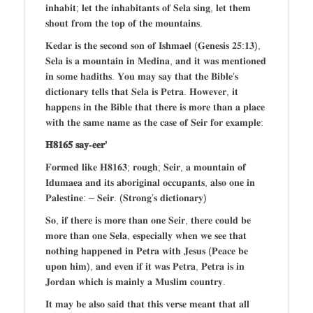
𝐢𝐧𝐡𝐚𝐛𝐢𝐭; 𝐥𝐞𝐭 𝐭𝐡𝐞 𝐢𝐧𝐡𝐚𝐛𝐢𝐭𝐚𝐧𝐭𝐬 𝐨𝐟 𝐒𝐞𝐥𝐚 𝐬𝐢𝐧𝐠, 𝐥𝐞𝐭 𝐭𝐡𝐞𝐦
𝐬𝐡𝐨𝐮𝐭 𝐟𝐫𝐨𝐦 𝐭𝐡𝐞 𝐭𝐨𝐩 𝐨𝐟 𝐭𝐡𝐞 𝐦𝐨𝐮𝐧𝐭𝐚𝐢𝐧𝐬.
𝐊𝐞𝐝𝐚𝐫 𝐢𝐬 𝐭𝐡𝐞 𝐬𝐞𝐜𝐨𝐧𝐝 𝐬𝐨𝐧 𝐨𝐟 𝐈𝐬𝐡𝐦𝐚𝐞𝐥 (𝐆𝐞𝐧𝐞𝐬𝐢𝐬 𝟐𝟓:𝟏𝟑),
𝐒𝐞𝐥𝐚 𝐢𝐬 𝐚 𝐦𝐨𝐮𝐧𝐭𝐚𝐢𝐧 𝐢𝐧 𝐌𝐞𝐝𝐢𝐧𝐚, 𝐚𝐧𝐝 𝐢𝐭 𝐰𝐚𝐬 𝐦𝐞𝐧𝐭𝐢𝐨𝐧𝐞𝐝
𝐢𝐧 𝐬𝐨𝐦𝐞 𝐡𝐚𝐝𝐢𝐭𝐡𝐬. 𝐘𝐨𝐮 𝐦𝐚𝐲 𝐬𝐚𝐲 𝐭𝐡𝐚𝐭 𝐭𝐡𝐞 𝐁𝐢𝐛𝐥𝐞’𝐬
𝐝𝐢𝐜𝐭𝐢𝐨𝐧𝐚𝐫𝐲 𝐭𝐞𝐥𝐥𝐬 𝐭𝐡𝐚𝐭 𝐒𝐞𝐥𝐚 𝐢𝐬 𝐏𝐞𝐭𝐫𝐚. 𝐇𝐨𝐰𝐞𝐯𝐞𝐫, 𝐢𝐭
𝐡𝐚𝐩𝐩𝐞𝐧𝐬 𝐢𝐧 𝐭𝐡𝐞 𝐁𝐢𝐛𝐥𝐞 𝐭𝐡𝐚𝐭 𝐭𝐡𝐞𝐫𝐞 𝐢𝐬 𝐦𝐨𝐫𝐞 𝐭𝐡𝐚𝐧 𝐚 𝐩𝐥𝐚𝐜𝐞
𝐰𝐢𝐭𝐡 𝐭𝐡𝐞 𝐬𝐚𝐦𝐞 𝐧𝐚𝐦𝐞 𝐚𝐬 𝐭𝐡𝐞 𝐜𝐚𝐬𝐞 𝐨𝐟 𝐒𝐞𝐢𝐫 𝐟𝐨𝐫 𝐞𝐱𝐚𝐦𝐩𝐥𝐞:
𝐇𝟖𝟏𝟔𝟓 𝐬𝐚𝐲-𝐞𝐞𝐫’
𝐅𝐨𝐫𝐦𝐞𝐝 𝐥𝐢𝐤𝐞 𝐇𝟖𝟏𝟔𝟑; 𝐫𝐨𝐮𝐠𝐡; 𝐒𝐞𝐢𝐫, 𝐚 𝐦𝐨𝐮𝐧𝐭𝐚𝐢𝐧 𝐨𝐟
𝐈𝐝𝐮𝐦𝐚𝐞𝐚 𝐚𝐧𝐝 𝐢𝐭𝐬 𝐚𝐛𝐨𝐫𝐢𝐠𝐢𝐧𝐚𝐥 𝐨𝐜𝐜𝐮𝐩𝐚𝐧𝐭𝐬, 𝐚𝐥𝐬𝐨 𝐨𝐧𝐞 𝐢𝐧
𝐏𝐚𝐥𝐞𝐬𝐭𝐢𝐧𝐞: – 𝐒𝐞𝐢𝐫. (𝐒𝐭𝐫𝐨𝐧𝐠’𝐬 𝐝𝐢𝐜𝐭𝐢𝐨𝐧𝐚𝐫𝐲)
𝐒𝐨, 𝐢𝐟 𝐭𝐡𝐞𝐫𝐞 𝐢𝐬 𝐦𝐨𝐫𝐞 𝐭𝐡𝐚𝐧 𝐨𝐧𝐞 𝐒𝐞𝐢𝐫, 𝐭𝐡𝐞𝐫𝐞 𝐜𝐨𝐮𝐥𝐝 𝐛𝐞
𝐦𝐨𝐫𝐞 𝐭𝐡𝐚𝐧 𝐨𝐧𝐞 𝐒𝐞𝐥𝐚, 𝐞𝐬𝐩𝐞𝐜𝐢𝐚𝐥𝐥𝐲 𝐰𝐡𝐞𝐧 𝐰𝐞 𝐬𝐞𝐞 𝐭𝐡𝐚𝐭
𝐧𝐨𝐭𝐡𝐢𝐧𝐠 𝐡𝐚𝐩𝐩𝐞𝐧𝐞𝐝 𝐢𝐧 𝐏𝐞𝐭𝐫𝐚 𝐰𝐢𝐭𝐡 𝐉𝐞𝐬𝐮𝐬 (𝐏𝐞𝐚𝐜𝐞 𝐛𝐞
𝐮𝐩𝐨𝐧 𝐡𝐢𝐦), 𝐚𝐧𝐝 𝐞𝐯𝐞𝐧 𝐢𝐟 𝐢𝐭 𝐰𝐚𝐬 𝐏𝐞𝐭𝐫𝐚, 𝐏𝐞𝐭𝐫𝐚 𝐢𝐬 𝐢𝐧
𝐉𝐨𝐫𝐝𝐚𝐧 𝐰𝐡𝐢𝐜𝐡 𝐢𝐬 𝐦𝐚𝐢𝐧𝐥𝐲 𝐚 𝐌𝐮𝐬𝐥𝐢𝐦 𝐜𝐨𝐮𝐧𝐭𝐫𝐲.
𝐈𝐭 𝐦𝐚𝐲 𝐛𝐞 𝐚𝐥𝐬𝐨 𝐬𝐚𝐢𝐝 𝐭𝐡𝐚𝐭 𝐭𝐡𝐢𝐬 𝐯𝐞𝐫𝐬𝐞 𝐦𝐞𝐚𝐧𝐭 𝐭𝐡𝐚𝐭 𝐚𝐥𝐥