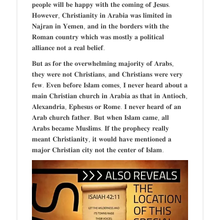
𝐩𝐞𝐨𝐩𝐥𝐞 𝐰𝐢𝐥𝐥 𝐛𝐞 𝐡𝐚𝐩𝐩𝐲 𝐰𝐢𝐭𝐡 𝐭𝐡𝐞 𝐜𝐨𝐦𝐢𝐧𝐠 𝐨𝐟 𝐉𝐞𝐬𝐮𝐬.
𝐇𝐨𝐰𝐞𝐯𝐞𝐫, 𝐂𝐡𝐫𝐢𝐬𝐭𝐢𝐚𝐧𝐢𝐭𝐲 𝐢𝐧 𝐀𝐫𝐚𝐛𝐢𝐚 𝐰𝐚𝐬 𝐥𝐢𝐦𝐢𝐭𝐞𝐝 𝐢𝐧
𝐍𝐚𝐣𝐫𝐚𝐧 𝐢𝐧 𝐘𝐞𝐦𝐞𝐧, 𝐚𝐧𝐝 𝐢𝐧 𝐭𝐡𝐞 𝐛𝐨𝐫𝐝𝐞𝐫𝐬 𝐰𝐢𝐭𝐡 𝐭𝐡𝐞
𝐑𝐨𝐦𝐚𝐧 𝐜𝐨𝐮𝐧𝐭𝐫𝐲 𝐰𝐡𝐢𝐜𝐡 𝐰𝐚𝐬 𝐦𝐨𝐬𝐭𝐥𝐲 𝐚 𝐩𝐨𝐥𝐢𝐭𝐢𝐜𝐚𝐥
𝐚𝐥𝐥𝐢𝐚𝐧𝐜𝐞 𝐧𝐨𝐭 𝐚 𝐫𝐞𝐚𝐥 𝐛𝐞𝐥𝐢𝐞𝐟.
𝐁𝐮𝐭 𝐚𝐬 𝐟𝐨𝐫 𝐭𝐡𝐞 𝐨𝐯𝐞𝐫𝐰𝐡𝐞𝐥𝐦𝐢𝐧𝐠 𝐦𝐚𝐣𝐨𝐫𝐢𝐭𝐲 𝐨𝐟 𝐀𝐫𝐚𝐛𝐬,
𝐭𝐡𝐞𝐲 𝐰𝐞𝐫𝐞 𝐧𝐨𝐭 𝐂𝐡𝐫𝐢𝐬𝐭𝐢𝐚𝐧𝐬, 𝐚𝐧𝐝 𝐂𝐡𝐫𝐢𝐬𝐭𝐢𝐚𝐧𝐬 𝐰𝐞𝐫𝐞 𝐯𝐞𝐫𝐲
𝐟𝐞𝐰. 𝐄𝐯𝐞𝐧 𝐛𝐞𝐟𝐨𝐫𝐞 𝐈𝐬𝐥𝐚𝐦 𝐜𝐨𝐦𝐞𝐬, 𝐈 𝐧𝐞𝐯𝐞𝐫 𝐡𝐞𝐚𝐫𝐝 𝐚𝐛𝐨𝐮𝐭 𝐚
𝐦𝐚𝐢𝐧 𝐂𝐡𝐫𝐢𝐬𝐭𝐢𝐚𝐧 𝐜𝐡𝐮𝐫𝐜𝐡 𝐢𝐧 𝐀𝐫𝐚𝐛𝐢𝐚 𝐚𝐬 𝐭𝐡𝐚𝐭 𝐢𝐧 𝐀𝐧𝐭𝐢𝐨𝐜𝐡,
𝐀𝐥𝐞𝐱𝐚𝐧𝐝𝐫𝐢𝐚, 𝐄𝐩𝐡𝐞𝐬𝐮𝐬 𝐨𝐫 𝐑𝐨𝐦𝐞. 𝐈 𝐧𝐞𝐯𝐞𝐫 𝐡𝐞𝐚𝐫𝐝 𝐨𝐟 𝐚𝐧
𝐀𝐫𝐚𝐛 𝐜𝐡𝐮𝐫𝐜𝐡 𝐟𝐚𝐭𝐡𝐞𝐫. 𝐁𝐮𝐭 𝐰𝐡𝐞𝐧 𝐈𝐬𝐥𝐚𝐦 𝐜𝐚𝐦𝐞, 𝐚𝐥𝐥
𝐀𝐫𝐚𝐛𝐬 𝐛𝐞𝐜𝐚𝐦𝐞 𝐌𝐮𝐬𝐥𝐢𝐦𝐬. 𝐈𝐟 𝐭𝐡𝐞 𝐩𝐫𝐨𝐩𝐡𝐞𝐜𝐲 𝐫𝐞𝐚𝐥𝐥𝐲
𝐦𝐞𝐚𝐧𝐭 𝐂𝐡𝐫𝐢𝐬𝐭𝐢𝐚𝐧𝐢𝐭𝐲, 𝐢𝐭 𝐰𝐨𝐮𝐥𝐝 𝐡𝐚𝐯𝐞 𝐦𝐞𝐧𝐭𝐢𝐨𝐧𝐞𝐝 𝐚
𝐦𝐚𝐣𝐨𝐫 𝐂𝐡𝐫𝐢𝐬𝐭𝐢𝐚𝐧 𝐜𝐢𝐭𝐲 𝐧𝐨𝐭 𝐭𝐡𝐞 𝐜𝐞𝐧𝐭𝐞𝐫 𝐨𝐟 𝐈𝐬𝐥𝐚𝐦.