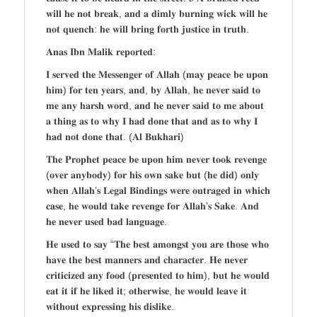
𝐰𝐢𝐥𝐥 𝐡𝐞 𝐧𝐨𝐭 𝐛𝐫𝐞𝐚𝐤, 𝐚𝐧𝐝 𝐚 𝐝𝐢𝐦𝐥𝐲 𝐛𝐮𝐫𝐧𝐢𝐧𝐠 𝐰𝐢𝐜𝐤 𝐰𝐢𝐥𝐥 𝐡𝐞
𝐧𝐨𝐭 𝐪𝐮𝐞𝐧𝐜𝐡: 𝐡𝐞 𝐰𝐢𝐥𝐥 𝐛𝐫𝐢𝐧𝐠 𝐟𝐨𝐫𝐭𝐡 𝐣𝐮𝐬𝐭𝐢𝐜𝐞 𝐢𝐧 𝐭𝐫𝐮𝐭𝐡.
𝐀𝐧𝐚𝐬 𝐈𝐛𝐧 𝐌𝐚𝐥𝐢𝐤 𝐫𝐞𝐩𝐨𝐫𝐭𝐞𝐝:
𝐈 𝐬𝐞𝐫𝐯𝐞𝐝 𝐭𝐡𝐞 𝐌𝐞𝐬𝐬𝐞𝐧𝐠𝐞𝐫 𝐨𝐟 𝐀𝐥𝐥𝐚𝐡 (𝐦𝐚𝐲 𝐩𝐞𝐚𝐜𝐞 𝐛𝐞 𝐮𝐩𝐨𝐧
𝐡𝐢𝐦) 𝐟𝐨𝐫 𝐭𝐞𝐧 𝐲𝐞𝐚𝐫𝐬, 𝐚𝐧𝐝, 𝐛𝐲 𝐀𝐥𝐥𝐚𝐡, 𝐡𝐞 𝐧𝐞𝐯𝐞𝐫 𝐬𝐚𝐢𝐝 𝐭𝐨
𝐦𝐞 𝐚𝐧𝐲 𝐡𝐚𝐫𝐬𝐡 𝐰𝐨𝐫𝐝, 𝐚𝐧𝐝 𝐡𝐞 𝐧𝐞𝐯𝐞𝐫 𝐬𝐚𝐢𝐝 𝐭𝐨 𝐦𝐞 𝐚𝐛𝐨𝐮𝐭
𝐚 𝐭𝐡𝐢𝐧𝐠 𝐚𝐬 𝐭𝐨 𝐰𝐡𝐲 𝐈 𝐡𝐚𝐝 𝐝𝐨𝐧𝐞 𝐭𝐡𝐚𝐭 𝐚𝐧𝐝 𝐚𝐬 𝐭𝐨 𝐰𝐡𝐲 𝐈
𝐡𝐚𝐝 𝐧𝐨𝐭 𝐝𝐨𝐧𝐞 𝐭𝐡𝐚𝐭. (𝐀𝐥 𝐁𝐮𝐤𝐡𝐚𝐫𝐢)
𝐓𝐡𝐞 𝐏𝐫𝐨𝐩𝐡𝐞𝐭 𝐩𝐞𝐚𝐜𝐞 𝐛𝐞 𝐮𝐩𝐨𝐧 𝐡𝐢𝐦 𝐧𝐞𝐯𝐞𝐫 𝐭𝐨𝐨𝐤 𝐫𝐞𝐯𝐞𝐧𝐠𝐞
(𝐨𝐯𝐞𝐫 𝐚𝐧𝐲𝐛𝐨𝐝𝐲) 𝐟𝐨𝐫 𝐡𝐢𝐬 𝐨𝐰𝐧 𝐬𝐚𝐤𝐞 𝐛𝐮𝐭 (𝐡𝐞 𝐝𝐢𝐝) 𝐨𝐧𝐥𝐲
𝐰𝐡𝐞𝐧 𝐀𝐥𝐥𝐚𝐡’𝐬 𝐋𝐞𝐠𝐚𝐥 𝐁𝐢𝐧𝐝𝐢𝐧𝐠𝐬 𝐰𝐞𝐫𝐞 𝐨𝐮𝐭𝐫𝐚𝐠𝐞𝐝 𝐢𝐧 𝐰𝐡𝐢𝐜𝐡
𝐜𝐚𝐬𝐞, 𝐡𝐞 𝐰𝐨𝐮𝐥𝐝 𝐭𝐚𝐤𝐞 𝐫𝐞𝐯𝐞𝐧𝐠𝐞 𝐟𝐨𝐫 𝐀𝐥𝐥𝐚𝐡’𝐬 𝐒𝐚𝐤𝐞. 𝐀𝐧𝐝
𝐡𝐞 𝐧𝐞𝐯𝐞𝐫 𝐮𝐬𝐞𝐝 𝐛𝐚𝐝 𝐥𝐚𝐧𝐠𝐮𝐚𝐠𝐞.
𝐇𝐞 𝐮𝐬𝐞𝐝 𝐭𝐨 𝐬𝐚𝐲 “𝐓𝐡𝐞 𝐛𝐞𝐬𝐭 𝐚𝐦𝐨𝐧𝐠𝐬𝐭 𝐲𝐨𝐮 𝐚𝐫𝐞 𝐭𝐡𝐨𝐬𝐞 𝐰𝐡𝐨
𝐡𝐚𝐯𝐞 𝐭𝐡𝐞 𝐛𝐞𝐬𝐭 𝐦𝐚𝐧𝐧𝐞𝐫𝐬 𝐚𝐧𝐝 𝐜𝐡𝐚𝐫𝐚𝐜𝐭𝐞𝐫. 𝐇𝐞 𝐧𝐞𝐯𝐞𝐫
𝐜𝐫𝐢𝐭𝐢𝐜𝐢𝐳𝐞𝐝 𝐚𝐧𝐲 𝐟𝐨𝐨𝐝 (𝐩𝐫𝐞𝐬𝐞𝐧𝐭𝐞𝐝 𝐭𝐨 𝐡𝐢𝐦), 𝐛𝐮𝐭 𝐡𝐞 𝐰𝐨𝐮𝐥𝐝
𝐞𝐚𝐭 𝐢𝐭 𝐢𝐟 𝐡𝐞 𝐥𝐢𝐤𝐞𝐝 𝐢𝐭; 𝐨𝐭𝐡𝐞𝐫𝐰𝐢𝐬𝐞, 𝐡𝐞 𝐰𝐨𝐮𝐥𝐝 𝐥𝐞𝐚𝐯𝐞 𝐢𝐭
𝐰𝐢𝐭𝐡𝐨𝐮𝐭 𝐞𝐱𝐩𝐫𝐞𝐬𝐬𝐢𝐧𝐠 𝐡𝐢𝐬 𝐝𝐢𝐬𝐥𝐢𝐤𝐞.