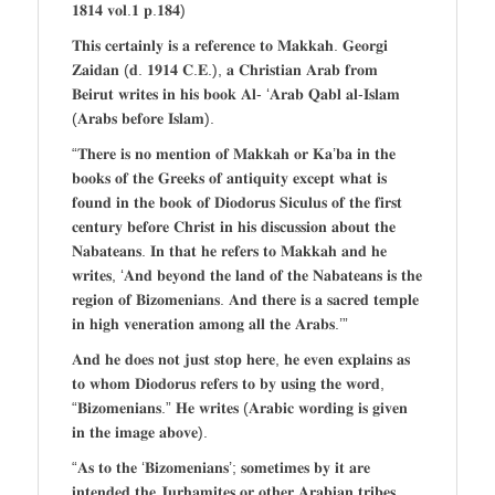
𝟏𝟖𝟏𝟒 𝐯𝐨𝐥.𝟏 𝐩.𝟏𝟖𝟒)
𝐓𝐡𝐢𝐬 𝐜𝐞𝐫𝐭𝐚𝐢𝐧𝐥𝐲 𝐢𝐬 𝐚 𝐫𝐞𝐟𝐞𝐫𝐞𝐧𝐜𝐞 𝐭𝐨 𝐌𝐚𝐤𝐤𝐚𝐡. 𝐆𝐞𝐨𝐫𝐠𝐢
𝐙𝐚𝐢𝐝𝐚𝐧 (𝐝. 𝟏𝟗𝟏𝟒 𝐂.𝐄.), 𝐚 𝐂𝐡𝐫𝐢𝐬𝐭𝐢𝐚𝐧 𝐀𝐫𝐚𝐛 𝐟𝐫𝐨𝐦
𝐁𝐞𝐢𝐫𝐮𝐭 𝐰𝐫𝐢𝐭𝐞𝐬 𝐢𝐧 𝐡𝐢𝐬 𝐛𝐨𝐨𝐤 𝐀𝐥- ‘𝐀𝐫𝐚𝐛 𝐐𝐚𝐛𝐥 𝐚𝐥-𝐈𝐬𝐥𝐚𝐦
(𝐀𝐫𝐚𝐛𝐬 𝐛𝐞𝐟𝐨𝐫𝐞 𝐈𝐬𝐥𝐚𝐦).
“𝐓𝐡𝐞𝐫𝐞 𝐢𝐬 𝐧𝐨 𝐦𝐞𝐧𝐭𝐢𝐨𝐧 𝐨𝐟 𝐌𝐚𝐤𝐤𝐚𝐡 𝐨𝐫 𝐊𝐚’𝐛𝐚 𝐢𝐧 𝐭𝐡𝐞
𝐛𝐨𝐨𝐤𝐬 𝐨𝐟 𝐭𝐡𝐞 𝐆𝐫𝐞𝐞𝐤𝐬 𝐨𝐟 𝐚𝐧𝐭𝐢𝐪𝐮𝐢𝐭𝐲 𝐞𝐱𝐜𝐞𝐩𝐭 𝐰𝐡𝐚𝐭 𝐢𝐬
𝐟𝐨𝐮𝐧𝐝 𝐢𝐧 𝐭𝐡𝐞 𝐛𝐨𝐨𝐤 𝐨𝐟 𝐃𝐢𝐨𝐝𝐨𝐫𝐮𝐬 𝐒𝐢𝐜𝐮𝐥𝐮𝐬 𝐨𝐟 𝐭𝐡𝐞 𝐟𝐢𝐫𝐬𝐭
𝐜𝐞𝐧𝐭𝐮𝐫𝐲 𝐛𝐞𝐟𝐨𝐫𝐞 𝐂𝐡𝐫𝐢𝐬𝐭 𝐢𝐧 𝐡𝐢𝐬 𝐝𝐢𝐬𝐜𝐮𝐬𝐬𝐢𝐨𝐧 𝐚𝐛𝐨𝐮𝐭 𝐭𝐡𝐞
𝐍𝐚𝐛𝐚𝐭𝐞𝐚𝐧𝐬. 𝐈𝐧 𝐭𝐡𝐚𝐭 𝐡𝐞 𝐫𝐞𝐟𝐞𝐫𝐬 𝐭𝐨 𝐌𝐚𝐤𝐤𝐚𝐡 𝐚𝐧𝐝 𝐡𝐞
𝐰𝐫𝐢𝐭𝐞𝐬, ‘𝐀𝐧𝐝 𝐛𝐞𝐲𝐨𝐧𝐝 𝐭𝐡𝐞 𝐥𝐚𝐧𝐝 𝐨𝐟 𝐭𝐡𝐞 𝐍𝐚𝐛𝐚𝐭𝐞𝐚𝐧𝐬 𝐢𝐬 𝐭𝐡𝐞
𝐫𝐞𝐠𝐢𝐨𝐧 𝐨𝐟 𝐁𝐢𝐳𝐨𝐦𝐞𝐧𝐢𝐚𝐧𝐬. 𝐀𝐧𝐝 𝐭𝐡𝐞𝐫𝐞 𝐢𝐬 𝐚 𝐬𝐚𝐜𝐫𝐞𝐝 𝐭𝐞𝐦𝐩𝐥𝐞
𝐢𝐧 𝐡𝐢𝐠𝐡 𝐯𝐞𝐧𝐞𝐫𝐚𝐭𝐢𝐨𝐧 𝐚𝐦𝐨𝐧𝐠 𝐚𝐥𝐥 𝐭𝐡𝐞 𝐀𝐫𝐚𝐛𝐬.’”
𝐀𝐧𝐝 𝐡𝐞 𝐝𝐨𝐞𝐬 𝐧𝐨𝐭 𝐣𝐮𝐬𝐭 𝐬𝐭𝐨𝐩 𝐡𝐞𝐫𝐞, 𝐡𝐞 𝐞𝐯𝐞𝐧 𝐞𝐱𝐩𝐥𝐚𝐢𝐧𝐬 𝐚𝐬
𝐭𝐨 𝐰𝐡𝐨𝐦 𝐃𝐢𝐨𝐝𝐨𝐫𝐮𝐬 𝐫𝐞𝐟𝐞𝐫𝐬 𝐭𝐨 𝐛𝐲 𝐮𝐬𝐢𝐧𝐠 𝐭𝐡𝐞 𝐰𝐨𝐫𝐝,
“𝐁𝐢𝐳𝐨𝐦𝐞𝐧𝐢𝐚𝐧𝐬.” 𝐇𝐞 𝐰𝐫𝐢𝐭𝐞𝐬 (𝐀𝐫𝐚𝐛𝐢𝐜 𝐰𝐨𝐫𝐝𝐢𝐧𝐠 𝐢𝐬 𝐠𝐢𝐯𝐞𝐧
𝐢𝐧 𝐭𝐡𝐞 𝐢𝐦𝐚𝐠𝐞 𝐚𝐛𝐨𝐯𝐞).
“𝐀𝐬 𝐭𝐨 𝐭𝐡𝐞 ‘𝐁𝐢𝐳𝐨𝐦𝐞𝐧𝐢𝐚𝐧𝐬’; 𝐬𝐨𝐦𝐞𝐭𝐢𝐦𝐞𝐬 𝐛𝐲 𝐢𝐭 𝐚𝐫𝐞
𝐢𝐧𝐭𝐞𝐧𝐝𝐞𝐝 𝐭𝐡𝐞 𝐉𝐮𝐫𝐡𝐚𝐦𝐢𝐭𝐞𝐬 𝐨𝐫 𝐨𝐭𝐡𝐞𝐫 𝐀𝐫𝐚𝐛𝐢𝐚𝐧 𝐭𝐫𝐢𝐛𝐞𝐬