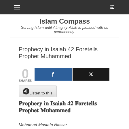
Menu
Show
Heade
Sideb
Islam Compass
Conte
Serving Islam until Almighty Allah is pleased with us
permanently.
Prophecy in Isaiah 42 Foretells
Prophet Muhammed
0
SHARES
Listen to this
𝐏𝐫𝐨𝐩𝐡𝐞𝐜𝐲 𝐢𝐧 𝐈𝐬𝐚𝐢𝐚𝐡 𝟒𝟐 𝐅𝐨𝐫𝐞𝐭𝐞𝐥𝐥𝐬
𝐏𝐫𝐨𝐩𝐡𝐞𝐭 𝐌𝐮𝐡𝐚𝐦𝐦𝐞𝐝
Mohamad Mostafa Nassar