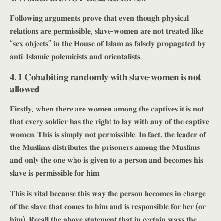
𝐅𝐨𝐥𝐥𝐨𝐰𝐢𝐧𝐠 𝐚𝐫𝐠𝐮𝐦𝐞𝐧𝐭𝐬 𝐩𝐫𝐨𝐯𝐞 𝐭𝐡𝐚𝐭 𝐞𝐯𝐞𝐧 𝐭𝐡𝐨𝐮𝐠𝐡 𝐩𝐡𝐲𝐬𝐢𝐜𝐚𝐥
𝐫𝐞𝐥𝐚𝐭𝐢𝐨𝐧𝐬 𝐚𝐫𝐞 𝐩𝐞𝐫𝐦𝐢𝐬𝐬𝐢𝐛𝐥𝐞, 𝐬𝐥𝐚𝐯𝐞-𝐰𝐨𝐦𝐞𝐧 𝐚𝐫𝐞 𝐧𝐨𝐭 𝐭𝐫𝐞𝐚𝐭𝐞𝐝 𝐥𝐢𝐤𝐞
“𝐬𝐞𝐱 𝐨𝐛𝐣𝐞𝐜𝐭𝐬” 𝐢𝐧 𝐭𝐡𝐞 𝐇𝐨𝐮𝐬𝐞 𝐨𝐟 𝐈𝐬𝐥𝐚𝐦 𝐚𝐬 𝐟𝐚𝐥𝐬𝐞𝐥𝐲 𝐩𝐫𝐨𝐩𝐚𝐠𝐚𝐭𝐞𝐝 𝐛𝐲
𝐚𝐧𝐭𝐢-𝐈𝐬𝐥𝐚𝐦𝐢𝐜 𝐩𝐨𝐥𝐞𝐦𝐢𝐜𝐢𝐬𝐭𝐬 𝐚𝐧𝐝 𝐨𝐫𝐢𝐞𝐧𝐭𝐚𝐥𝐢𝐬𝐭𝐬.
𝟒. 𝟏 𝐂𝐨𝐡𝐚𝐛𝐢𝐭𝐢𝐧𝐠 𝐫𝐚𝐧𝐝𝐨𝐦𝐥𝐲 𝐰𝐢𝐭𝐡 𝐬𝐥𝐚𝐯𝐞-𝐰𝐨𝐦𝐞𝐧 𝐢𝐬 𝐧𝐨𝐭
𝐚𝐥𝐥𝐨𝐰𝐞𝐝
𝐅𝐢𝐫𝐬𝐭𝐥𝐲, 𝐰𝐡𝐞𝐧 𝐭𝐡𝐞𝐫𝐞 𝐚𝐫𝐞 𝐰𝐨𝐦𝐞𝐧 𝐚𝐦𝐨𝐧𝐠 𝐭𝐡𝐞 𝐜𝐚𝐩𝐭𝐢𝐯𝐞𝐬 𝐢𝐭 𝐢𝐬 𝐧𝐨𝐭
𝐭𝐡𝐚𝐭 𝐞𝐯𝐞𝐫𝐲 𝐬𝐨𝐥𝐝𝐢𝐞𝐫 𝐡𝐚𝐬 𝐭𝐡𝐞 𝐫𝐢𝐠𝐡𝐭 𝐭𝐨 𝐥𝐚𝐲 𝐰𝐢𝐭𝐡 𝐚𝐧𝐲 𝐨𝐟 𝐭𝐡𝐞 𝐜𝐚𝐩𝐭𝐢𝐯𝐞
𝐰𝐨𝐦𝐞𝐧. 𝐓𝐡𝐢𝐬 𝐢𝐬 𝐬𝐢𝐦𝐩𝐥𝐲 𝐧𝐨𝐭 𝐩𝐞𝐫𝐦𝐢𝐬𝐬𝐢𝐛𝐥𝐞. 𝐈𝐧 𝐟𝐚𝐜𝐭, 𝐭𝐡𝐞 𝐥𝐞𝐚𝐝𝐞𝐫 𝐨𝐟
𝐭𝐡𝐞 𝐌𝐮𝐬𝐥𝐢𝐦𝐬 𝐝𝐢𝐬𝐭𝐫𝐢𝐛𝐮𝐭𝐞𝐬 𝐭𝐡𝐞 𝐩𝐫𝐢𝐬𝐨𝐧𝐞𝐫𝐬 𝐚𝐦𝐨𝐧𝐠 𝐭𝐡𝐞 𝐌𝐮𝐬𝐥𝐢𝐦𝐬
𝐚𝐧𝐝 𝐨𝐧𝐥𝐲 𝐭𝐡𝐞 𝐨𝐧𝐞 𝐰𝐡𝐨 𝐢𝐬 𝐠𝐢𝐯𝐞𝐧 𝐭𝐨 𝐚 𝐩𝐞𝐫𝐬𝐨𝐧 𝐚𝐧𝐝 𝐛𝐞𝐜𝐨𝐦𝐞𝐬 𝐡𝐢𝐬
𝐬𝐥𝐚𝐯𝐞 𝐢𝐬 𝐩𝐞𝐫𝐦𝐢𝐬𝐬𝐢𝐛𝐥𝐞 𝐟𝐨𝐫 𝐡𝐢𝐦.
𝐓𝐡𝐢𝐬 𝐢𝐬 𝐯𝐢𝐭𝐚𝐥 𝐛𝐞𝐜𝐚𝐮𝐬𝐞 𝐭𝐡𝐢𝐬 𝐰𝐚𝐲 𝐭𝐡𝐞 𝐩𝐞𝐫𝐬𝐨𝐧 𝐛𝐞𝐜𝐨𝐦𝐞𝐬 𝐢𝐧 𝐜𝐡𝐚𝐫𝐠𝐞
𝐨𝐟 𝐭𝐡𝐞 𝐬𝐥𝐚𝐯𝐞 𝐭𝐡𝐚𝐭 𝐜𝐨𝐦𝐞𝐬 𝐭𝐨 𝐡𝐢𝐦 𝐚𝐧𝐝 𝐢𝐬 𝐫𝐞𝐬𝐩𝐨𝐧𝐬𝐢𝐛𝐥𝐞 𝐟𝐨𝐫 𝐡𝐞𝐫 (𝐨𝐫
𝐡𝐢𝐦). 𝐑𝐞𝐜𝐚𝐥𝐥 𝐭𝐡𝐞 𝐚𝐛𝐨𝐯𝐞 𝐬𝐭𝐚𝐭𝐞𝐦𝐞𝐧𝐭 𝐭𝐡𝐚𝐭 𝐢𝐧 𝐜𝐞𝐫𝐭𝐚𝐢𝐧 𝐰𝐚𝐲𝐬 𝐭𝐡𝐞