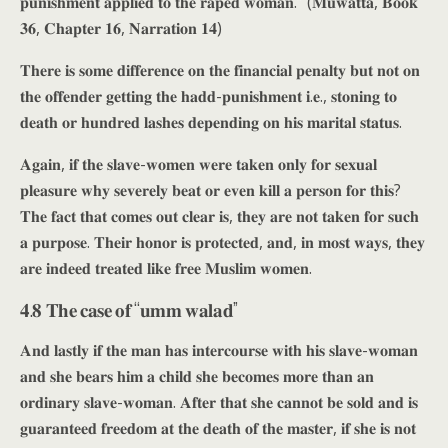
𝐩𝐮𝐧𝐢𝐬𝐡𝐦𝐞𝐧𝐭 𝐚𝐩𝐩𝐥𝐢𝐞𝐝 𝐭𝐨 𝐭𝐡𝐞 𝐫𝐚𝐩𝐞𝐝 𝐰𝐨𝐦𝐚𝐧.” (𝐌𝐮𝐰𝐚𝐭𝐭𝐚, 𝐁𝐨𝐨𝐤
𝟑𝟔, 𝐂𝐡𝐚𝐩𝐭𝐞𝐫 𝟏𝟔, 𝐍𝐚𝐫𝐫𝐚𝐭𝐢𝐨𝐧 𝟏𝟒)
𝐓𝐡𝐞𝐫𝐞 𝐢𝐬 𝐬𝐨𝐦𝐞 𝐝𝐢𝐟𝐟𝐞𝐫𝐞𝐧𝐜𝐞 𝐨𝐧 𝐭𝐡𝐞 𝐟𝐢𝐧𝐚𝐧𝐜𝐢𝐚𝐥 𝐩𝐞𝐧𝐚𝐥𝐭𝐲 𝐛𝐮𝐭 𝐧𝐨𝐭 𝐨𝐧
𝐭𝐡𝐞 𝐨𝐟𝐟𝐞𝐧𝐝𝐞𝐫 𝐠𝐞𝐭𝐭𝐢𝐧𝐠 𝐭𝐡𝐞 𝐡𝐚𝐝𝐝-𝐩𝐮𝐧𝐢𝐬𝐡𝐦𝐞𝐧𝐭 𝐢.𝐞., 𝐬𝐭𝐨𝐧𝐢𝐧𝐠 𝐭𝐨
𝐝𝐞𝐚𝐭𝐡 𝐨𝐫 𝐡𝐮𝐧𝐝𝐫𝐞𝐝 𝐥𝐚𝐬𝐡𝐞𝐬 𝐝𝐞𝐩𝐞𝐧𝐝𝐢𝐧𝐠 𝐨𝐧 𝐡𝐢𝐬 𝐦𝐚𝐫𝐢𝐭𝐚𝐥 𝐬𝐭𝐚𝐭𝐮𝐬.
𝐀𝐠𝐚𝐢𝐧, 𝐢𝐟 𝐭𝐡𝐞 𝐬𝐥𝐚𝐯𝐞-𝐰𝐨𝐦𝐞𝐧 𝐰𝐞𝐫𝐞 𝐭𝐚𝐤𝐞𝐧 𝐨𝐧𝐥𝐲 𝐟𝐨𝐫 𝐬𝐞𝐱𝐮𝐚𝐥
𝐩𝐥𝐞𝐚𝐬𝐮𝐫𝐞 𝐰𝐡𝐲 𝐬𝐞𝐯𝐞𝐫𝐞𝐥𝐲 𝐛𝐞𝐚𝐭 𝐨𝐫 𝐞𝐯𝐞𝐧 𝐤𝐢𝐥𝐥 𝐚 𝐩𝐞𝐫𝐬𝐨𝐧 𝐟𝐨𝐫 𝐭𝐡𝐢𝐬?
𝐓𝐡𝐞 𝐟𝐚𝐜𝐭 𝐭𝐡𝐚𝐭 𝐜𝐨𝐦𝐞𝐬 𝐨𝐮𝐭 𝐜𝐥𝐞𝐚𝐫 𝐢𝐬, 𝐭𝐡𝐞𝐲 𝐚𝐫𝐞 𝐧𝐨𝐭 𝐭𝐚𝐤𝐞𝐧 𝐟𝐨𝐫 𝐬𝐮𝐜𝐡
𝐚 𝐩𝐮𝐫𝐩𝐨𝐬𝐞. 𝐓𝐡𝐞𝐢𝐫 𝐡𝐨𝐧𝐨𝐫 𝐢𝐬 𝐩𝐫𝐨𝐭𝐞𝐜𝐭𝐞𝐝, 𝐚𝐧𝐝, 𝐢𝐧 𝐦𝐨𝐬𝐭 𝐰𝐚𝐲𝐬, 𝐭𝐡𝐞𝐲
𝐚𝐫𝐞 𝐢𝐧𝐝𝐞𝐞𝐝 𝐭𝐫𝐞𝐚𝐭𝐞𝐝 𝐥𝐢𝐤𝐞 𝐟𝐫𝐞𝐞 𝐌𝐮𝐬𝐥𝐢𝐦 𝐰𝐨𝐦𝐞𝐧.
𝟒.𝟖 𝐓𝐡𝐞 𝐜𝐚𝐬𝐞 𝐨𝐟 “𝐮𝐦𝐦 𝐰𝐚𝐥𝐚𝐝”
𝐀𝐧𝐝 𝐥𝐚𝐬𝐭𝐥𝐲 𝐢𝐟 𝐭𝐡𝐞 𝐦𝐚𝐧 𝐡𝐚𝐬 𝐢𝐧𝐭𝐞𝐫𝐜𝐨𝐮𝐫𝐬𝐞 𝐰𝐢𝐭𝐡 𝐡𝐢𝐬 𝐬𝐥𝐚𝐯𝐞-𝐰𝐨𝐦𝐚𝐧
𝐚𝐧𝐝 𝐬𝐡𝐞 𝐛𝐞𝐚𝐫𝐬 𝐡𝐢𝐦 𝐚 𝐜𝐡𝐢𝐥𝐝 𝐬𝐡𝐞 𝐛𝐞𝐜𝐨𝐦𝐞𝐬 𝐦𝐨𝐫𝐞 𝐭𝐡𝐚𝐧 𝐚𝐧
𝐨𝐫𝐝𝐢𝐧𝐚𝐫𝐲 𝐬𝐥𝐚𝐯𝐞-𝐰𝐨𝐦𝐚𝐧. 𝐀𝐟𝐭𝐞𝐫 𝐭𝐡𝐚𝐭 𝐬𝐡𝐞 𝐜𝐚𝐧𝐧𝐨𝐭 𝐛𝐞 𝐬𝐨𝐥𝐝 𝐚𝐧𝐝 𝐢𝐬
𝐠𝐮𝐚𝐫𝐚𝐧𝐭𝐞𝐞𝐝 𝐟𝐫𝐞𝐞𝐝𝐨𝐦 𝐚𝐭 𝐭𝐡𝐞 𝐝𝐞𝐚𝐭𝐡 𝐨𝐟 𝐭𝐡𝐞 𝐦𝐚𝐬𝐭𝐞𝐫, 𝐢𝐟 𝐬𝐡𝐞 𝐢𝐬 𝐧𝐨𝐭