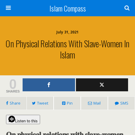
Islam Compass
July 31, 2021
On Physical Relations With Slave-Women In
Islam
0
SHARES
Share
Tweet
Pin
Mail
SMS
Listen to this
𝐎𝐧 𝐩𝐡𝐲𝐬𝐢𝐜𝐚𝐥 𝐫𝐞𝐥𝐚𝐭𝐢𝐨𝐧𝐬 𝐰𝐢𝐭𝐡 𝐬𝐥𝐚𝐯𝐞-𝐰𝐨𝐦𝐞𝐧