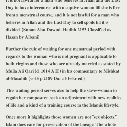
𝐈𝐭 𝐢𝐬 𝐧𝐨𝐭 𝐥𝐚𝐰𝐟𝐮𝐥 𝐟𝐨𝐫 𝐚 𝐦𝐚𝐧 𝐰𝐡𝐨 𝐛𝐞𝐥𝐢𝐞𝐯𝐞𝐬 𝐢𝐧 𝐀𝐥𝐥𝐚𝐡 𝐚𝐧𝐝 𝐭𝐡𝐞 𝐋𝐚𝐬𝐭
𝐃𝐚𝐲 𝐭𝐨 𝐡𝐚𝐯𝐞 𝐢𝐧𝐭𝐞𝐫𝐜𝐨𝐮𝐫𝐬𝐞 𝐰𝐢𝐭𝐡 𝐚 𝐜𝐚𝐩𝐭𝐢𝐯𝐞 𝐰𝐨𝐦𝐚𝐧 𝐭𝐢𝐥𝐥 𝐬𝐡𝐞 𝐢𝐬 𝐟𝐫𝐞𝐞
𝐟𝐫𝐨𝐦 𝐚 𝐦𝐞𝐧𝐬𝐭𝐫𝐮𝐚𝐥 𝐜𝐨𝐮𝐫𝐬𝐞; 𝐚𝐧𝐝 𝐢𝐭 𝐢𝐬 𝐧𝐨𝐭 𝐥𝐚𝐰𝐟𝐮𝐥 𝐟𝐨𝐫 𝐚 𝐦𝐚𝐧 𝐰𝐡𝐨
𝐛𝐞𝐥𝐢𝐞𝐯𝐞𝐬 𝐢𝐧 𝐀𝐥𝐥𝐚𝐡 𝐚𝐧𝐝 𝐭𝐡𝐞 𝐋𝐚𝐬𝐭 𝐃𝐚𝐲 𝐭𝐨 𝐬𝐞𝐥𝐥 𝐬𝐩𝐨𝐢𝐥𝐬 𝐭𝐢𝐥𝐥 𝐢𝐭 𝐢𝐬
𝐝𝐢𝐯𝐢𝐝𝐞𝐝. (𝐒𝐮𝐧𝐚𝐧 𝐀𝐛𝐮 𝐃𝐚𝐰𝐮𝐝, 𝐇𝐚𝐝𝐢𝐭𝐡 𝟐𝟏𝟓𝟑 𝐂𝐥𝐚𝐬𝐬𝐢𝐟𝐢𝐞𝐝 𝐚𝐬
𝐇𝐚𝐬𝐚𝐧 𝐛𝐲 𝐀𝐥𝐛𝐚𝐧𝐢)
𝐅𝐮𝐫𝐭𝐡𝐞𝐫 𝐭𝐡𝐞 𝐫𝐮𝐥𝐞 𝐨𝐟 𝐰𝐚𝐢𝐭𝐢𝐧𝐠 𝐟𝐨𝐫 𝐨𝐧𝐞 𝐦𝐞𝐧𝐬𝐭𝐫𝐮𝐚𝐥 𝐩𝐞𝐫𝐢𝐨𝐝 𝐰𝐢𝐭𝐡
𝐫𝐞𝐠𝐚𝐫𝐝𝐬 𝐭𝐨 𝐭𝐡𝐞 𝐰𝐨𝐦𝐚𝐧 𝐰𝐡𝐨 𝐢𝐬 𝐧𝐨𝐭 𝐩𝐫𝐞𝐠𝐧𝐚𝐧𝐭 𝐢𝐬 𝐚𝐩𝐩𝐥𝐢𝐜𝐚𝐛𝐥𝐞 𝐭𝐨
𝐛𝐨𝐭𝐡 𝐯𝐢𝐫𝐠𝐢𝐧𝐬 𝐚𝐧𝐝 𝐭𝐡𝐨𝐬𝐞 𝐰𝐡𝐨 𝐚𝐫𝐞 𝐚𝐥𝐫𝐞𝐚𝐝𝐲 𝐦𝐚𝐫𝐫𝐢𝐞𝐝 𝐚𝐬 𝐬𝐭𝐚𝐭𝐞𝐝 𝐛𝐲
𝐌𝐮𝐥𝐥𝐚 𝐀𝐥𝐢 𝐐𝐚𝐫𝐢 (𝐝. 𝟏𝟎𝟏𝟒 𝐀.𝐇.) 𝐢𝐧 𝐡𝐢𝐬 𝐜𝐨𝐦𝐦𝐞𝐧𝐭𝐚𝐫𝐲 𝐭𝐨 𝐌𝐢𝐬𝐡𝐤𝐚𝐭
𝐚𝐥-𝐌𝐚𝐬𝐚𝐛𝐢𝐡 (𝐯𝐨𝐥.𝟓 𝐩.𝟐𝟏𝟖𝟗 𝐃𝐚𝐫 𝐚𝐥-𝐅𝐞𝐤𝐫 𝐞𝐝.)
𝐓𝐡𝐢𝐬 𝐰𝐚𝐢𝐭𝐢𝐧𝐠 𝐩𝐞𝐫𝐢𝐨𝐝 𝐬𝐞𝐫𝐯𝐞𝐬 𝐚𝐥𝐬𝐨 𝐭𝐨 𝐡𝐞𝐥𝐩 𝐭𝐡𝐞 𝐬𝐥𝐚𝐯𝐞-𝐰𝐨𝐦𝐚𝐧 𝐭𝐨
𝐫𝐞𝐠𝐚𝐢𝐧 𝐡𝐞𝐫 𝐜𝐨𝐦𝐩𝐨𝐬𝐮𝐫𝐞, 𝐬𝐞𝐞𝐤 𝐚𝐧 𝐚𝐝𝐣𝐮𝐬𝐭𝐦𝐞𝐧𝐭 𝐰𝐢𝐭𝐡 𝐧𝐞𝐰 𝐫𝐞𝐚𝐥𝐢𝐭𝐢𝐞𝐬
𝐨𝐟 𝐥𝐢𝐟𝐞 𝐚𝐧𝐝 𝐚 𝐤𝐢𝐧𝐝 𝐨𝐟 𝐚 𝐭𝐫𝐚𝐢𝐧𝐢𝐧𝐠 𝐜𝐨𝐮𝐫𝐬𝐞 𝐢𝐧 𝐭𝐡𝐞 𝐈𝐬𝐥𝐚𝐦𝐢𝐜 𝐥𝐢𝐟𝐞𝐬𝐭𝐲𝐥𝐞.
𝐎𝐧𝐜𝐞 𝐦𝐨𝐫𝐞 𝐢𝐭 𝐡𝐢𝐠𝐡𝐥𝐢𝐠𝐡𝐭𝐬 𝐭𝐡𝐨𝐬𝐞 𝐰𝐨𝐦𝐞𝐧 𝐚𝐫𝐞 𝐧𝐨𝐭 “𝐬𝐞𝐱 𝐨𝐛𝐣𝐞𝐜𝐭𝐬.”
𝐈𝐬𝐥𝐚𝐦 𝐝𝐨𝐞𝐬 𝐜𝐚𝐫𝐞 𝐟𝐨𝐫 𝐩𝐫𝐞𝐬𝐞𝐫𝐯𝐚𝐭𝐢𝐨𝐧 𝐨𝐟 𝐭𝐡𝐞 𝐥𝐢𝐧𝐞𝐚𝐠𝐞. 𝐓𝐡𝐞 𝐰𝐡𝐨𝐥𝐞