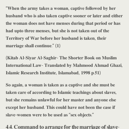
“𝐖𝐡𝐞𝐧 𝐭𝐡𝐞 𝐚𝐫𝐦𝐲 𝐭𝐚𝐤𝐞𝐬 𝐚 𝐰𝐨𝐦𝐚𝐧, 𝐜𝐚𝐩𝐭𝐢𝐯𝐞 𝐟𝐨𝐥𝐥𝐨𝐰𝐞𝐝 𝐛𝐲 𝐡𝐞𝐫
𝐡𝐮𝐬𝐛𝐚𝐧𝐝 𝐰𝐡𝐨 𝐢𝐬 𝐚𝐥𝐬𝐨 𝐭𝐚𝐤𝐞𝐧 𝐜𝐚𝐩𝐭𝐢𝐯𝐞 𝐬𝐨𝐨𝐧𝐞𝐫 𝐨𝐫 𝐥𝐚𝐭𝐞𝐫 𝐚𝐧𝐝 𝐞𝐢𝐭𝐡𝐞𝐫
𝐭𝐡𝐞 𝐰𝐨𝐦𝐚𝐧 𝐝𝐨𝐞𝐬 𝐧𝐨𝐭 𝐡𝐚𝐯𝐞 𝐦𝐞𝐧𝐬𝐞𝐬 𝐝𝐮𝐫𝐢𝐧𝐠 𝐭𝐡𝐚𝐭 𝐩𝐞𝐫𝐢𝐨𝐝 𝐨𝐫 𝐡𝐚𝐬
𝐡𝐚𝐝 𝐮𝐩𝐭𝐨 𝐭𝐡𝐫𝐞𝐞 𝐦𝐞𝐧𝐬𝐞𝐬, 𝐛𝐮𝐭 𝐬𝐡𝐞 𝐢𝐬 𝐧𝐨𝐭 𝐭𝐚𝐤𝐞𝐧 𝐨𝐮𝐭 𝐨𝐟 𝐭𝐡𝐞
𝐓𝐞𝐫𝐫𝐢𝐭𝐨𝐫𝐲 𝐨𝐟 𝐖𝐚𝐫 𝐛𝐞𝐟𝐨𝐫𝐞 𝐡𝐞𝐫 𝐡𝐮𝐬𝐛𝐚𝐧𝐝 𝐢𝐬 𝐭𝐚𝐤𝐞𝐧, 𝐭𝐡𝐞𝐢𝐫
𝐦𝐚𝐫𝐫𝐢𝐚𝐠𝐞 𝐬𝐡𝐚𝐥𝐥 𝐜𝐨𝐧𝐭𝐢𝐧𝐮𝐞.” (𝟏)
(𝐊𝐢𝐭𝐚𝐛 𝐀𝐥-𝐒𝐢𝐲𝐚𝐫 𝐀𝐥-𝐒𝐚𝐠𝐡𝐢𝐫- 𝐓𝐡𝐞 𝐒𝐡𝐨𝐫𝐭𝐞𝐫 𝐁𝐨𝐨𝐤 𝐨𝐧 𝐌𝐮𝐬𝐥𝐢𝐦
𝐈𝐧𝐭𝐞𝐫𝐧𝐚𝐭𝐢𝐨𝐧𝐚𝐥 𝐋𝐚𝐰- 𝐓𝐫𝐚𝐧𝐬𝐥𝐚𝐭𝐞𝐝 𝐛𝐲 𝐌𝐚𝐡𝐦𝐨𝐨𝐝 𝐀𝐡𝐦𝐚𝐝 𝐆𝐡𝐚𝐳𝐢,
𝐈𝐬𝐥𝐚𝐦𝐢𝐜 𝐑𝐞𝐬𝐞𝐚𝐫𝐜𝐡 𝐈𝐧𝐬𝐭𝐢𝐭𝐮𝐭𝐞, 𝐈𝐬𝐥𝐚𝐦𝐚𝐛𝐚𝐝, 𝟏𝟗𝟗𝟖 𝐩.𝟓𝟏)
𝐒𝐨 𝐚𝐠𝐚𝐢𝐧, 𝐚 𝐰𝐨𝐦𝐚𝐧 𝐢𝐬 𝐭𝐚𝐤𝐞𝐧 𝐚𝐬 𝐚 𝐜𝐚𝐩𝐭𝐢𝐯𝐞 𝐚𝐧𝐝 𝐬𝐡𝐞 𝐦𝐮𝐬𝐭 𝐛𝐞
𝐭𝐚𝐤𝐞𝐧 𝐜𝐚𝐫𝐞 𝐨𝐟 𝐚𝐜𝐜𝐨𝐫𝐝𝐢𝐧𝐠 𝐭𝐨 𝐈𝐬𝐥𝐚𝐦𝐢𝐜 𝐭𝐞𝐚𝐜𝐡𝐢𝐧𝐠𝐬 𝐚𝐛𝐨𝐮𝐭 𝐬𝐥𝐚𝐯𝐞𝐬,
𝐛𝐮𝐭 𝐬𝐡𝐞 𝐫𝐞𝐦𝐚𝐢𝐧𝐬 𝐮𝐧𝐥𝐚𝐰𝐟𝐮𝐥 𝐟𝐨𝐫 𝐡𝐞𝐫 𝐦𝐚𝐬𝐭𝐞𝐫 𝐚𝐧𝐝 𝐚𝐧𝐲𝐨𝐧𝐞 𝐞𝐥𝐬𝐞
𝐞𝐱𝐜𝐞𝐩𝐭 𝐡𝐞𝐫 𝐡𝐮𝐬𝐛𝐚𝐧𝐝. 𝐓𝐡𝐢𝐬 𝐜𝐨𝐮𝐥𝐝 𝐡𝐚𝐯𝐞 𝐧𝐨𝐭 𝐛𝐞𝐞𝐧 𝐭𝐡𝐞 𝐜𝐚𝐬𝐞 𝐢𝐟
𝐬𝐥𝐚𝐯𝐞-𝐰𝐨𝐦𝐞𝐧 𝐰𝐞𝐫𝐞 𝐭𝐨 𝐛𝐞 𝐮𝐬𝐞𝐝 𝐚𝐬 “𝐬𝐞𝐱 𝐨𝐛𝐣𝐞𝐜𝐭𝐬.”
𝟒.𝟒. 𝐂𝐨𝐦𝐦𝐚𝐧𝐝 𝐭𝐨 𝐚𝐫𝐫𝐚𝐧𝐠𝐞 𝐟𝐨𝐫 𝐭𝐡𝐞 𝐦𝐚𝐫𝐫𝐢𝐚𝐠𝐞 𝐨𝐟 𝐬𝐥𝐚𝐯𝐞-