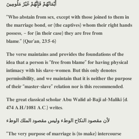
أَيْمَانُهُمْ فَإِنَّهُمْ غَيْرُ مَلُومِينَ
“𝐖𝐡𝐨 𝐚𝐛𝐬𝐭𝐚𝐢𝐧 𝐟𝐫𝐨𝐦 𝐬𝐞𝐱, 𝐞𝐱𝐜𝐞𝐩𝐭 𝐰𝐢𝐭𝐡 𝐭𝐡𝐨𝐬𝐞 𝐣𝐨𝐢𝐧𝐞𝐝 𝐭𝐨 𝐭𝐡𝐞𝐦 𝐢𝐧
𝐭𝐡𝐞 𝐦𝐚𝐫𝐫𝐢𝐚𝐠𝐞 𝐛𝐨𝐧𝐝, 𝐨𝐫 (𝐭𝐡𝐞 𝐜𝐚𝐩𝐭𝐢𝐯𝐞𝐬) 𝐰𝐡𝐨𝐦 𝐭𝐡𝐞𝐢𝐫 𝐫𝐢𝐠𝐡𝐭 𝐡𝐚𝐧𝐝𝐬
𝐩𝐨𝐬𝐬𝐞𝐬𝐬, – 𝐟𝐨𝐫 (𝐢𝐧 𝐭𝐡𝐞𝐢𝐫 𝐜𝐚𝐬𝐞) 𝐭𝐡𝐞𝐲 𝐚𝐫𝐞 𝐟𝐫𝐞𝐞 𝐟𝐫𝐨𝐦
𝐛𝐥𝐚𝐦𝐞.” (𝐐𝐮𝐫’𝐚𝐧, 𝟐𝟑:𝟓-𝟔)
𝐓𝐡𝐞 𝐯𝐞𝐫𝐬𝐞 𝐦𝐚𝐢𝐧𝐭𝐚𝐢𝐧𝐬 𝐚𝐧𝐝 𝐩𝐫𝐨𝐯𝐢𝐝𝐞𝐬 𝐭𝐡𝐞 𝐟𝐨𝐮𝐧𝐝𝐚𝐭𝐢𝐨𝐧𝐬 𝐨𝐟 𝐭𝐡𝐞
𝐢𝐝𝐞𝐚 𝐭𝐡𝐚𝐭 𝐚 𝐩𝐞𝐫𝐬𝐨𝐧 𝐢𝐬 “𝐟𝐫𝐞𝐞 𝐟𝐫𝐨𝐦 𝐛𝐥𝐚𝐦𝐞” 𝐟𝐨𝐫 𝐡𝐚𝐯𝐢𝐧𝐠 𝐩𝐡𝐲𝐬𝐢𝐜𝐚𝐥
𝐢𝐧𝐭𝐢𝐦𝐚𝐜𝐲 𝐰𝐢𝐭𝐡 𝐡𝐢𝐬 𝐬𝐥𝐚𝐯𝐞-𝐰𝐨𝐦𝐞𝐧. 𝐁𝐮𝐭 𝐭𝐡𝐢𝐬 𝐨𝐧𝐥𝐲 𝐝𝐞𝐧𝐨𝐭𝐞𝐬
𝐩𝐞𝐫𝐦𝐢𝐬𝐬𝐢𝐛𝐢𝐥𝐢𝐭𝐲, 𝐚𝐧𝐝 𝐰𝐞 𝐦𝐚𝐢𝐧𝐭𝐚𝐢𝐧 𝐭𝐡𝐚𝐭 𝐢𝐭 𝐢𝐬 𝐧𝐞𝐢𝐭𝐡𝐞𝐫 𝐭𝐡𝐞 𝐩𝐮𝐫𝐩𝐨𝐬𝐞
𝐨𝐟 𝐭𝐡𝐞𝐢𝐫 “𝐦𝐚𝐬𝐭𝐞𝐫-𝐬𝐥𝐚𝐯𝐞” 𝐫𝐞𝐥𝐚𝐭𝐢𝐨𝐧 𝐧𝐨𝐫 𝐢𝐬 𝐭𝐡𝐢𝐬 𝐫𝐞𝐜𝐨𝐦𝐦𝐞𝐧𝐝𝐞𝐝.
𝐓𝐡𝐞 𝐠𝐫𝐞𝐚𝐭 𝐜𝐥𝐚𝐬𝐬𝐢𝐜𝐚𝐥 𝐬𝐜𝐡𝐨𝐥𝐚𝐫 𝐀𝐛𝐮 𝐖𝐚𝐥𝐢𝐝 𝐚𝐥-𝐁𝐚𝐣𝐢 𝐚𝐥-𝐌𝐚𝐥𝐢𝐤𝐢 (𝐝.
𝟒𝟕𝟒 𝐀.𝐇./𝟏𝟎𝟖𝟏 𝐀.𝐂.) 𝐰𝐫𝐢𝐭𝐞𝐬.
لأن مقصود النكاح الوطء وليس مقصود الملك الوطء
“𝐓𝐡𝐞 𝐯𝐞𝐫𝐲 𝐩𝐮𝐫𝐩𝐨𝐬𝐞 𝐨𝐟 𝐦𝐚𝐫𝐫𝐢𝐚𝐠𝐞 𝐢𝐬 (𝐭𝐨 𝐦𝐚𝐤𝐞) 𝐢𝐧𝐭𝐞𝐫𝐜𝐨𝐮𝐫𝐬𝐞