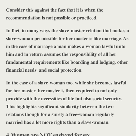
𝐂𝐨𝐧𝐬𝐢𝐝𝐞𝐫 𝐭𝐡𝐢𝐬 𝐚𝐠𝐚𝐢𝐧𝐬𝐭 𝐭𝐡𝐞 𝐟𝐚𝐜𝐭 𝐭𝐡𝐚𝐭 𝐢𝐭 𝐢𝐬 𝐰𝐡𝐞𝐧 𝐭𝐡𝐞
𝐫𝐞𝐜𝐨𝐦𝐦𝐞𝐧𝐝𝐚𝐭𝐢𝐨𝐧 𝐢𝐬 𝐧𝐨𝐭 𝐩𝐨𝐬𝐬𝐢𝐛𝐥𝐞 𝐨𝐫 𝐩𝐫𝐚𝐜𝐭𝐢𝐜𝐞𝐝.
𝐈𝐧 𝐟𝐚𝐜𝐭, 𝐢𝐧 𝐦𝐚𝐧𝐲 𝐰𝐚𝐲𝐬 𝐭𝐡𝐞 𝐬𝐥𝐚𝐯𝐞-𝐦𝐚𝐬𝐭𝐞𝐫 𝐫𝐞𝐥𝐚𝐭𝐢𝐨𝐧 𝐭𝐡𝐚𝐭 𝐦𝐚𝐤𝐞𝐬 𝐚
𝐬𝐥𝐚𝐯𝐞-𝐰𝐨𝐦𝐚𝐧 𝐩𝐞𝐫𝐦𝐢𝐬𝐬𝐢𝐛𝐥𝐞 𝐟𝐨𝐫 𝐡𝐞𝐫 𝐦𝐚𝐬𝐭𝐞𝐫 𝐢𝐬 𝐥𝐢𝐤𝐞 𝐦𝐚𝐫𝐫𝐢𝐚𝐠𝐞. 𝐀𝐬
𝐢𝐧 𝐭𝐡𝐞 𝐜𝐚𝐬𝐞 𝐨𝐟 𝐦𝐚𝐫𝐫𝐢𝐚𝐠𝐞 𝐚 𝐦𝐚𝐧 𝐦𝐚𝐤𝐞𝐬 𝐚 𝐰𝐨𝐦𝐚𝐧 𝐥𝐚𝐰𝐟𝐮𝐥 𝐮𝐧𝐭𝐨
𝐡𝐢𝐦 𝐚𝐧𝐝 𝐢𝐧 𝐫𝐞𝐭𝐮𝐫𝐧 𝐚𝐬𝐬𝐮𝐦𝐞𝐬 𝐭𝐡𝐞 𝐫𝐞𝐬𝐩𝐨𝐧𝐬𝐢𝐛𝐢𝐥𝐢𝐭𝐲 𝐨𝐟 𝐚𝐥𝐥 𝐡𝐞𝐫
𝐟𝐮𝐧𝐝𝐚𝐦𝐞𝐧𝐭𝐚𝐥 𝐫𝐞𝐪𝐮𝐢𝐫𝐞𝐦𝐞𝐧𝐭𝐬 𝐥𝐢𝐤𝐞 𝐛𝐨𝐚𝐫𝐝𝐢𝐧𝐠 𝐚𝐧𝐝 𝐥𝐨𝐝𝐠𝐢𝐧𝐠, 𝐨𝐭𝐡𝐞𝐫
𝐟𝐢𝐧𝐚𝐧𝐜𝐢𝐚𝐥 𝐧𝐞𝐞𝐝𝐬, 𝐚𝐧𝐝 𝐬𝐨𝐜𝐢𝐚𝐥 𝐩𝐫𝐨𝐭𝐞𝐜𝐭𝐢𝐨𝐧.
𝐈𝐧 𝐭𝐡𝐞 𝐜𝐚𝐬𝐞 𝐨𝐟 𝐚 𝐬𝐥𝐚𝐯𝐞-𝐰𝐨𝐦𝐚𝐧 𝐭𝐨𝐨, 𝐰𝐡𝐢𝐥𝐞 𝐬𝐡𝐞 𝐛𝐞𝐜𝐨𝐦𝐞𝐬 𝐥𝐚𝐰𝐟𝐮𝐥
𝐟𝐨𝐫 𝐡𝐞𝐫 𝐦𝐚𝐬𝐭𝐞𝐫, 𝐡𝐞𝐫 𝐦𝐚𝐬𝐭𝐞𝐫 𝐢𝐬 𝐭𝐡𝐞𝐧 𝐫𝐞𝐪𝐮𝐢𝐫𝐞𝐝 𝐭𝐨 𝐧𝐨𝐭 𝐨𝐧𝐥𝐲
𝐩𝐫𝐨𝐯𝐢𝐝𝐞 𝐰𝐢𝐭𝐡 𝐭𝐡𝐞 𝐧𝐞𝐜𝐞𝐬𝐬𝐢𝐭𝐢𝐞𝐬 𝐨𝐟 𝐥𝐢𝐟𝐞 𝐛𝐮𝐭 𝐚𝐥𝐬𝐨 𝐬𝐨𝐜𝐢𝐚𝐥 𝐬𝐞𝐜𝐮𝐫𝐢𝐭𝐲.
𝐓𝐡𝐢𝐬 𝐡𝐢𝐠𝐡𝐥𝐢𝐠𝐡𝐭𝐬 𝐬𝐢𝐠𝐧𝐢𝐟𝐢𝐜𝐚𝐧𝐭 𝐬𝐢𝐦𝐢𝐥𝐚𝐫𝐢𝐭𝐲 𝐛𝐞𝐭𝐰𝐞𝐞𝐧 𝐭𝐡𝐞 𝐭𝐰𝐨
𝐫𝐞𝐥𝐚𝐭𝐢𝐨𝐧𝐬 𝐭𝐡𝐨𝐮𝐠𝐡 𝐟𝐨𝐫 𝐚 𝐬𝐮𝐫𝐞𝐭𝐲 𝐚 𝐟𝐫𝐞𝐞-𝐰𝐨𝐦𝐚𝐧 𝐫𝐞𝐠𝐮𝐥𝐚𝐫𝐥𝐲
𝐦𝐚𝐫𝐫𝐢𝐞𝐝 𝐡𝐚𝐬 𝐚 𝐥𝐨𝐭 𝐦𝐨𝐫𝐞 𝐫𝐢𝐠𝐡𝐭𝐬 𝐭𝐡𝐚𝐧 𝐚 𝐬𝐥𝐚𝐯𝐞-𝐰𝐨𝐦𝐚𝐧.
𝟒. 𝐖𝐨𝐦𝐞𝐧 𝐚𝐫𝐞 𝐍𝐎𝐓 𝐞𝐧𝐬𝐥𝐚𝐯𝐞𝐝 𝐟𝐨𝐫 𝐬𝐞𝐱