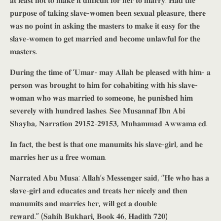
𝐚𝐭 𝐥𝐞𝐚𝐬𝐭 𝐧𝐨𝐭 𝐭𝐨 𝐦𝐚𝐤𝐞 𝐢𝐭 𝐝𝐢𝐟𝐟𝐢𝐜𝐮𝐥𝐭 𝐟𝐨𝐫 𝐡𝐞𝐫 𝐭𝐨 𝐦𝐚𝐫𝐫𝐲. 𝐇𝐚𝐝 𝐭𝐡𝐞
𝐩𝐮𝐫𝐩𝐨𝐬𝐞 𝐨𝐟 𝐭𝐚𝐤𝐢𝐧𝐠 𝐬𝐥𝐚𝐯𝐞-𝐰𝐨𝐦𝐞𝐧 𝐛𝐞𝐞𝐧 𝐬𝐞𝐱𝐮𝐚𝐥 𝐩𝐥𝐞𝐚𝐬𝐮𝐫𝐞, 𝐭𝐡𝐞𝐫𝐞
𝐰𝐚𝐬 𝐧𝐨 𝐩𝐨𝐢𝐧𝐭 𝐢𝐧 𝐚𝐬𝐤𝐢𝐧𝐠 𝐭𝐡𝐞 𝐦𝐚𝐬𝐭𝐞𝐫𝐬 𝐭𝐨 𝐦𝐚𝐤𝐞 𝐢𝐭 𝐞𝐚𝐬𝐲 𝐟𝐨𝐫 𝐭𝐡𝐞
𝐬𝐥𝐚𝐯𝐞-𝐰𝐨𝐦𝐞𝐧 𝐭𝐨 𝐠𝐞𝐭 𝐦𝐚𝐫𝐫𝐢𝐞𝐝 𝐚𝐧𝐝 𝐛𝐞𝐜𝐨𝐦𝐞 𝐮𝐧𝐥𝐚𝐰𝐟𝐮𝐥 𝐟𝐨𝐫 𝐭𝐡𝐞
𝐦𝐚𝐬𝐭𝐞𝐫𝐬.
𝐃𝐮𝐫𝐢𝐧𝐠 𝐭𝐡𝐞 𝐭𝐢𝐦𝐞 𝐨𝐟 ‘𝐔𝐦𝐚𝐫- 𝐦𝐚𝐲 𝐀𝐥𝐥𝐚𝐡 𝐛𝐞 𝐩𝐥𝐞𝐚𝐬𝐞𝐝 𝐰𝐢𝐭𝐡 𝐡𝐢𝐦- 𝐚
𝐩𝐞𝐫𝐬𝐨𝐧 𝐰𝐚𝐬 𝐛𝐫𝐨𝐮𝐠𝐡𝐭 𝐭𝐨 𝐡𝐢𝐦 𝐟𝐨𝐫 𝐜𝐨𝐡𝐚𝐛𝐢𝐭𝐢𝐧𝐠 𝐰𝐢𝐭𝐡 𝐡𝐢𝐬 𝐬𝐥𝐚𝐯𝐞-
𝐰𝐨𝐦𝐚𝐧 𝐰𝐡𝐨 𝐰𝐚𝐬 𝐦𝐚𝐫𝐫𝐢𝐞𝐝 𝐭𝐨 𝐬𝐨𝐦𝐞𝐨𝐧𝐞, 𝐡𝐞 𝐩𝐮𝐧𝐢𝐬𝐡𝐞𝐝 𝐡𝐢𝐦
𝐬𝐞𝐯𝐞𝐫𝐞𝐥𝐲 𝐰𝐢𝐭𝐡 𝐡𝐮𝐧𝐝𝐫𝐞𝐝 𝐥𝐚𝐬𝐡𝐞𝐬. 𝐒𝐞𝐞 𝐌𝐮𝐬𝐚𝐧𝐧𝐚𝐟 𝐈𝐛𝐧 𝐀𝐛𝐢
𝐒𝐡𝐚𝐲𝐛𝐚, 𝐍𝐚𝐫𝐫𝐚𝐭𝐢𝐨𝐧 𝟐𝟗𝟏𝟓𝟐-𝟐𝟗𝟏𝟓𝟑, 𝐌𝐮𝐡𝐚𝐦𝐦𝐚𝐝 𝐀𝐰𝐰𝐚𝐦𝐚 𝐞𝐝.
𝐈𝐧 𝐟𝐚𝐜𝐭, 𝐭𝐡𝐞 𝐛𝐞𝐬𝐭 𝐢𝐬 𝐭𝐡𝐚𝐭 𝐨𝐧𝐞 𝐦𝐚𝐧𝐮𝐦𝐢𝐭𝐬 𝐡𝐢𝐬 𝐬𝐥𝐚𝐯𝐞-𝐠𝐢𝐫𝐥, 𝐚𝐧𝐝 𝐡𝐞
𝐦𝐚𝐫𝐫𝐢𝐞𝐬 𝐡𝐞𝐫 𝐚𝐬 𝐚 𝐟𝐫𝐞𝐞 𝐰𝐨𝐦𝐚𝐧.
𝐍𝐚𝐫𝐫𝐚𝐭𝐞𝐝 𝐀𝐛𝐮 𝐌𝐮𝐬𝐚: 𝐀𝐥𝐥𝐚𝐡’𝐬 𝐌𝐞𝐬𝐬𝐞𝐧𝐠𝐞𝐫 𝐬𝐚𝐢𝐝, “𝐇𝐞 𝐰𝐡𝐨 𝐡𝐚𝐬 𝐚
𝐬𝐥𝐚𝐯𝐞-𝐠𝐢𝐫𝐥 𝐚𝐧𝐝 𝐞𝐝𝐮𝐜𝐚𝐭𝐞𝐬 𝐚𝐧𝐝 𝐭𝐫𝐞𝐚𝐭𝐬 𝐡𝐞𝐫 𝐧𝐢𝐜𝐞𝐥𝐲 𝐚𝐧𝐝 𝐭𝐡𝐞𝐧
𝐦𝐚𝐧𝐮𝐦𝐢𝐭𝐬 𝐚𝐧𝐝 𝐦𝐚𝐫𝐫𝐢𝐞𝐬 𝐡𝐞𝐫, 𝐰𝐢𝐥𝐥 𝐠𝐞𝐭 𝐚 𝐝𝐨𝐮𝐛𝐥𝐞
𝐫𝐞𝐰𝐚𝐫𝐝.” (𝐒𝐚𝐡𝐢𝐡 𝐁𝐮𝐤𝐡𝐚𝐫𝐢, 𝐁𝐨𝐨𝐤 𝟒𝟔, 𝐇𝐚𝐝𝐢𝐭𝐡 𝟕𝟐𝟎)