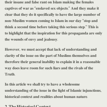
𝐭𝐡𝐞𝐢𝐫 𝐢𝐧𝐬𝐚𝐧𝐞 𝐚𝐧𝐝 𝐟𝐚𝐥𝐬𝐞 𝐫𝐚𝐧𝐭 𝐨𝐧 𝐈𝐬𝐥𝐚𝐦 𝐦𝐚𝐤𝐢𝐧𝐠 𝐭𝐡𝐞 𝐟𝐞𝐦𝐚𝐥𝐞𝐬
𝐜𝐚𝐩𝐭𝐢𝐯𝐞𝐬 𝐨𝐟 𝐰𝐚𝐫 𝐚𝐬 “𝐞𝐧𝐬𝐥𝐚𝐯𝐞𝐝 𝐬𝐞𝐱 𝐨𝐛𝐣𝐞𝐜𝐭𝐬.” 𝐀𝐧𝐝 𝐭𝐡𝐞𝐲 𝐦𝐚𝐤𝐞 𝐢𝐭
𝐜𝐥𝐞𝐚𝐫 𝐭𝐡𝐚𝐭 𝐭𝐡𝐞𝐲 𝐝𝐨 𝐢𝐭 𝐬𝐩𝐞𝐜𝐢𝐟𝐢𝐜𝐚𝐥𝐥𝐲 𝐭𝐨 𝐡𝐚𝐯𝐞 𝐭𝐡𝐞 𝐥𝐚𝐫𝐠𝐞 𝐧𝐮𝐦𝐛𝐞𝐫 𝐨𝐟
𝐧𝐨𝐧-𝐌𝐮𝐬𝐥𝐢𝐦 𝐰𝐨𝐦𝐞𝐧 𝐜𝐨𝐦𝐢𝐧𝐠 𝐭𝐨 𝐈𝐬𝐥𝐚𝐦 𝐢𝐧 𝐨𝐮𝐫 𝐝𝐚𝐲 “𝐬𝐭𝐨𝐩 𝐚𝐧𝐝
𝐭𝐡𝐢𝐧𝐤 𝐚 𝐬𝐞𝐜𝐨𝐧𝐝 𝐭𝐢𝐦𝐞 𝐛𝐞𝐟𝐨𝐫𝐞 𝐭𝐚𝐤𝐢𝐧𝐠 𝐭𝐡𝐢𝐬 𝐬𝐞𝐫𝐢𝐨𝐮𝐬 𝐬𝐭𝐞𝐩.” 𝐓𝐡𝐢𝐬 𝐢𝐬
𝐭𝐨 𝐡𝐢𝐠𝐡𝐥𝐢𝐠𝐡𝐭 𝐭𝐡𝐚𝐭 𝐭𝐡𝐞 𝐢𝐧𝐬𝐩𝐢𝐫𝐚𝐭𝐢𝐨𝐧 𝐟𝐨𝐫 𝐭𝐡𝐢𝐬 𝐩𝐫𝐨𝐩𝐚𝐠𝐚𝐧𝐝𝐚 𝐚𝐫𝐞 𝐨𝐧𝐥𝐲
𝐭𝐡𝐞 𝐰𝐨𝐮𝐧𝐝𝐬 𝐨𝐟 𝐞𝐧𝐯𝐲 𝐚𝐧𝐝 𝐣𝐞𝐚𝐥𝐨𝐮𝐬𝐲.
𝐇𝐨𝐰𝐞𝐯𝐞𝐫, 𝐰𝐞 𝐦𝐮𝐬𝐭 𝐚𝐜𝐜𝐞𝐩𝐭 𝐭𝐡𝐚𝐭 𝐥𝐚𝐜𝐤 𝐨𝐟 𝐮𝐧𝐝𝐞𝐫𝐬𝐭𝐚𝐧𝐝𝐢𝐧𝐠 𝐚𝐧𝐝
𝐜𝐥𝐚𝐫𝐢𝐭𝐲 𝐨𝐟 𝐭𝐡𝐞 𝐢𝐬𝐬𝐮𝐞 𝐨𝐧 𝐭𝐡𝐞 𝐩𝐚𝐫𝐭 𝐨𝐟 𝐌𝐮𝐬𝐥𝐢𝐦𝐬 𝐭𝐡𝐞𝐦𝐬𝐞𝐥𝐯𝐞𝐬 𝐚𝐧𝐝
𝐭𝐡𝐞𝐫𝐞𝐟𝐨𝐫𝐞 𝐭𝐡𝐞𝐢𝐫 𝐠𝐞𝐧𝐞𝐫𝐚𝐥 𝐢𝐧𝐚𝐛𝐢𝐥𝐢𝐭𝐲 𝐭𝐨 𝐞𝐱𝐩𝐥𝐚𝐢𝐧 𝐢𝐭 𝐢𝐧 𝐚 𝐫𝐞𝐚𝐬𝐨𝐧𝐚𝐛𝐥𝐞
𝐰𝐚𝐲 𝐝𝐨𝐞𝐬 𝐥𝐞𝐚𝐯𝐞 𝐫𝐨𝐨𝐦 𝐟𝐨𝐫 𝐬𝐮𝐜𝐡 𝐥𝐢𝐚𝐫𝐬 𝐚𝐧𝐝 𝐭𝐡𝐞 𝐫𝐢𝐯𝐚𝐥𝐬 𝐨𝐟 𝐭𝐡𝐞
𝐓𝐫𝐮𝐭𝐡.
𝐈𝐧 𝐭𝐡𝐢𝐬 𝐚𝐫𝐭𝐢𝐜𝐥𝐞 𝐰𝐞 𝐬𝐡𝐚𝐥𝐥 𝐭𝐫𝐲 𝐭𝐨 𝐡𝐚𝐯𝐞 𝐚 𝐰𝐡𝐨𝐥𝐞𝐬𝐨𝐦𝐞
𝐮𝐧𝐝𝐞𝐫𝐬𝐭𝐚𝐧𝐝𝐢𝐧𝐠 𝐨𝐟 𝐭𝐡𝐞 𝐢𝐬𝐬𝐮𝐞 𝐢𝐧 𝐭𝐡𝐞 𝐥𝐢𝐠𝐡𝐭 𝐨𝐟 𝐈𝐬𝐥𝐚𝐦𝐢𝐜 𝐢𝐧𝐣𝐮𝐧𝐜𝐭𝐢𝐨𝐧𝐬,
𝐡𝐢𝐬𝐭𝐨𝐫𝐢𝐜𝐚𝐥 𝐜𝐨𝐧𝐭𝐞𝐱𝐭 𝐚𝐧𝐝 𝐫𝐞𝐚𝐥𝐢𝐭𝐢𝐞𝐬 𝐚𝐛𝐨𝐮𝐭 𝐡𝐮𝐦𝐚𝐧 𝐧𝐚𝐭𝐮𝐫𝐞.
𝟐. 𝐓𝐡𝐞 𝐇𝐢𝐬𝐭𝐨𝐫𝐢𝐜𝐚𝐥 𝐂𝐨𝐧𝐭𝐞𝐱𝐭