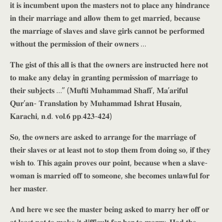
𝐢𝐭 𝐢𝐬 𝐢𝐧𝐜𝐮𝐦𝐛𝐞𝐧𝐭 𝐮𝐩𝐨𝐧 𝐭𝐡𝐞 𝐦𝐚𝐬𝐭𝐞𝐫𝐬 𝐧𝐨𝐭 𝐭𝐨 𝐩𝐥𝐚𝐜𝐞 𝐚𝐧𝐲 𝐡𝐢𝐧𝐝𝐫𝐚𝐧𝐜𝐞
𝐢𝐧 𝐭𝐡𝐞𝐢𝐫 𝐦𝐚𝐫𝐫𝐢𝐚𝐠𝐞 𝐚𝐧𝐝 𝐚𝐥𝐥𝐨𝐰 𝐭𝐡𝐞𝐦 𝐭𝐨 𝐠𝐞𝐭 𝐦𝐚𝐫𝐫𝐢𝐞𝐝, 𝐛𝐞𝐜𝐚𝐮𝐬𝐞
𝐭𝐡𝐞 𝐦𝐚𝐫𝐫𝐢𝐚𝐠𝐞 𝐨𝐟 𝐬𝐥𝐚𝐯𝐞𝐬 𝐚𝐧𝐝 𝐬𝐥𝐚𝐯𝐞 𝐠𝐢𝐫𝐥𝐬 𝐜𝐚𝐧𝐧𝐨𝐭 𝐛𝐞 𝐩𝐞𝐫𝐟𝐨𝐫𝐦𝐞𝐝
𝐰𝐢𝐭𝐡𝐨𝐮𝐭 𝐭𝐡𝐞 𝐩𝐞𝐫𝐦𝐢𝐬𝐬𝐢𝐨𝐧 𝐨𝐟 𝐭𝐡𝐞𝐢𝐫 𝐨𝐰𝐧𝐞𝐫𝐬 …
𝐓𝐡𝐞 𝐠𝐢𝐬𝐭 𝐨𝐟 𝐭𝐡𝐢𝐬 𝐚𝐥𝐥 𝐢𝐬 𝐭𝐡𝐚𝐭 𝐭𝐡𝐞 𝐨𝐰𝐧𝐞𝐫𝐬 𝐚𝐫𝐞 𝐢𝐧𝐬𝐭𝐫𝐮𝐜𝐭𝐞𝐝 𝐡𝐞𝐫𝐞 𝐧𝐨𝐭
𝐭𝐨 𝐦𝐚𝐤𝐞 𝐚𝐧𝐲 𝐝𝐞𝐥𝐚𝐲 𝐢𝐧 𝐠𝐫𝐚𝐧𝐭𝐢𝐧𝐠 𝐩𝐞𝐫𝐦𝐢𝐬𝐬𝐢𝐨𝐧 𝐨𝐟 𝐦𝐚𝐫𝐫𝐢𝐚𝐠𝐞 𝐭𝐨
𝐭𝐡𝐞𝐢𝐫 𝐬𝐮𝐛𝐣𝐞𝐜𝐭𝐬 …” (𝐌𝐮𝐟𝐭𝐢 𝐌𝐮𝐡𝐚𝐦𝐦𝐚𝐝 𝐒𝐡𝐚𝐟𝐢’, 𝐌𝐚’𝐚𝐫𝐢𝐟𝐮𝐥
𝐐𝐮𝐫’𝐚𝐧- 𝐓𝐫𝐚𝐧𝐬𝐥𝐚𝐭𝐢𝐨𝐧 𝐛𝐲 𝐌𝐮𝐡𝐚𝐦𝐦𝐚𝐝 𝐈𝐬𝐡𝐫𝐚𝐭 𝐇𝐮𝐬𝐚𝐢𝐧,
𝐊𝐚𝐫𝐚𝐜𝐡𝐢, 𝐧.𝐝. 𝐯𝐨𝐥.𝟔 𝐩𝐩.𝟒𝟐𝟑-𝟒𝟐𝟒)
𝐒𝐨, 𝐭𝐡𝐞 𝐨𝐰𝐧𝐞𝐫𝐬 𝐚𝐫𝐞 𝐚𝐬𝐤𝐞𝐝 𝐭𝐨 𝐚𝐫𝐫𝐚𝐧𝐠𝐞 𝐟𝐨𝐫 𝐭𝐡𝐞 𝐦𝐚𝐫𝐫𝐢𝐚𝐠𝐞 𝐨𝐟
𝐭𝐡𝐞𝐢𝐫 𝐬𝐥𝐚𝐯𝐞𝐬 𝐨𝐫 𝐚𝐭 𝐥𝐞𝐚𝐬𝐭 𝐧𝐨𝐭 𝐭𝐨 𝐬𝐭𝐨𝐩 𝐭𝐡𝐞𝐦 𝐟𝐫𝐨𝐦 𝐝𝐨𝐢𝐧𝐠 𝐬𝐨, 𝐢𝐟 𝐭𝐡𝐞𝐲
𝐰𝐢𝐬𝐡 𝐭𝐨. 𝐓𝐡𝐢𝐬 𝐚𝐠𝐚𝐢𝐧 𝐩𝐫𝐨𝐯𝐞𝐬 𝐨𝐮𝐫 𝐩𝐨𝐢𝐧𝐭, 𝐛𝐞𝐜𝐚𝐮𝐬𝐞 𝐰𝐡𝐞𝐧 𝐚 𝐬𝐥𝐚𝐯𝐞-
𝐰𝐨𝐦𝐚𝐧 𝐢𝐬 𝐦𝐚𝐫𝐫𝐢𝐞𝐝 𝐨𝐟𝐟 𝐭𝐨 𝐬𝐨𝐦𝐞𝐨𝐧𝐞, 𝐬𝐡𝐞 𝐛𝐞𝐜𝐨𝐦𝐞𝐬 𝐮𝐧𝐥𝐚𝐰𝐟𝐮𝐥 𝐟𝐨𝐫
𝐡𝐞𝐫 𝐦𝐚𝐬𝐭𝐞𝐫.
𝐀𝐧𝐝 𝐡𝐞𝐫𝐞 𝐰𝐞 𝐬𝐞𝐞 𝐭𝐡𝐞 𝐦𝐚𝐬𝐭𝐞𝐫 𝐛𝐞𝐢𝐧𝐠 𝐚𝐬𝐤𝐞𝐝 𝐭𝐨 𝐦𝐚𝐫𝐫𝐲 𝐡𝐞𝐫 𝐨𝐟𝐟 𝐨𝐫