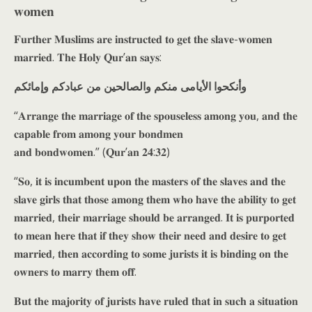
𝐰𝐨𝐦𝐞𝐧
𝐅𝐮𝐫𝐭𝐡𝐞𝐫 𝐌𝐮𝐬𝐥𝐢𝐦𝐬 𝐚𝐫𝐞 𝐢𝐧𝐬𝐭𝐫𝐮𝐜𝐭𝐞𝐝 𝐭𝐨 𝐠𝐞𝐭 𝐭𝐡𝐞 𝐬𝐥𝐚𝐯𝐞-𝐰𝐨𝐦𝐞𝐧
𝐦𝐚𝐫𝐫𝐢𝐞𝐝. 𝐓𝐡𝐞 𝐇𝐨𝐥𝐲 𝐐𝐮𝐫’𝐚𝐧 𝐬𝐚𝐲𝐬:
وأنكحوا الأيامى منكم والصالحين من عبادكم وإمائكم
“𝐀𝐫𝐫𝐚𝐧𝐠𝐞 𝐭𝐡𝐞 𝐦𝐚𝐫𝐫𝐢𝐚𝐠𝐞 𝐨𝐟 𝐭𝐡𝐞 𝐬𝐩𝐨𝐮𝐬𝐞𝐥𝐞𝐬𝐬 𝐚𝐦𝐨𝐧𝐠 𝐲𝐨𝐮, 𝐚𝐧𝐝 𝐭𝐡𝐞
𝐜𝐚𝐩𝐚𝐛𝐥𝐞 𝐟𝐫𝐨𝐦 𝐚𝐦𝐨𝐧𝐠 𝐲𝐨𝐮𝐫 𝐛𝐨𝐧𝐝𝐦𝐞𝐧
𝐚𝐧𝐝 𝐛𝐨𝐧𝐝𝐰𝐨𝐦𝐞𝐧.” (𝐐𝐮𝐫’𝐚𝐧 𝟐𝟒:𝟑𝟐)
“𝐒𝐨, 𝐢𝐭 𝐢𝐬 𝐢𝐧𝐜𝐮𝐦𝐛𝐞𝐧𝐭 𝐮𝐩𝐨𝐧 𝐭𝐡𝐞 𝐦𝐚𝐬𝐭𝐞𝐫𝐬 𝐨𝐟 𝐭𝐡𝐞 𝐬𝐥𝐚𝐯𝐞𝐬 𝐚𝐧𝐝 𝐭𝐡𝐞
𝐬𝐥𝐚𝐯𝐞 𝐠𝐢𝐫𝐥𝐬 𝐭𝐡𝐚𝐭 𝐭𝐡𝐨𝐬𝐞 𝐚𝐦𝐨𝐧𝐠 𝐭𝐡𝐞𝐦 𝐰𝐡𝐨 𝐡𝐚𝐯𝐞 𝐭𝐡𝐞 𝐚𝐛𝐢𝐥𝐢𝐭𝐲 𝐭𝐨 𝐠𝐞𝐭
𝐦𝐚𝐫𝐫𝐢𝐞𝐝, 𝐭𝐡𝐞𝐢𝐫 𝐦𝐚𝐫𝐫𝐢𝐚𝐠𝐞 𝐬𝐡𝐨𝐮𝐥𝐝 𝐛𝐞 𝐚𝐫𝐫𝐚𝐧𝐠𝐞𝐝. 𝐈𝐭 𝐢𝐬 𝐩𝐮𝐫𝐩𝐨𝐫𝐭𝐞𝐝
𝐭𝐨 𝐦𝐞𝐚𝐧 𝐡𝐞𝐫𝐞 𝐭𝐡𝐚𝐭 𝐢𝐟 𝐭𝐡𝐞𝐲 𝐬𝐡𝐨𝐰 𝐭𝐡𝐞𝐢𝐫 𝐧𝐞𝐞𝐝 𝐚𝐧𝐝 𝐝𝐞𝐬𝐢𝐫𝐞 𝐭𝐨 𝐠𝐞𝐭
𝐦𝐚𝐫𝐫𝐢𝐞𝐝, 𝐭𝐡𝐞𝐧 𝐚𝐜𝐜𝐨𝐫𝐝𝐢𝐧𝐠 𝐭𝐨 𝐬𝐨𝐦𝐞 𝐣𝐮𝐫𝐢𝐬𝐭𝐬 𝐢𝐭 𝐢𝐬 𝐛𝐢𝐧𝐝𝐢𝐧𝐠 𝐨𝐧 𝐭𝐡𝐞
𝐨𝐰𝐧𝐞𝐫𝐬 𝐭𝐨 𝐦𝐚𝐫𝐫𝐲 𝐭𝐡𝐞𝐦 𝐨𝐟𝐟.
𝐁𝐮𝐭 𝐭𝐡𝐞 𝐦𝐚𝐣𝐨𝐫𝐢𝐭𝐲 𝐨𝐟 𝐣𝐮𝐫𝐢𝐬𝐭𝐬 𝐡𝐚𝐯𝐞 𝐫𝐮𝐥𝐞𝐝 𝐭𝐡𝐚𝐭 𝐢𝐧 𝐬𝐮𝐜𝐡 𝐚 𝐬𝐢𝐭𝐮𝐚𝐭𝐢𝐨𝐧