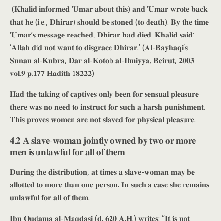
(𝐊𝐡𝐚𝐥𝐢𝐝 𝐢𝐧𝐟𝐨𝐫𝐦𝐞𝐝 ‘𝐔𝐦𝐚𝐫 𝐚𝐛𝐨𝐮𝐭 𝐭𝐡𝐢𝐬) 𝐚𝐧𝐝 ‘𝐔𝐦𝐚𝐫 𝐰𝐫𝐨𝐭𝐞 𝐛𝐚𝐜𝐤
𝐭𝐡𝐚𝐭 𝐡𝐞 (𝐢.𝐞., 𝐃𝐡𝐢𝐫𝐚𝐫) 𝐬𝐡𝐨𝐮𝐥𝐝 𝐛𝐞 𝐬𝐭𝐨𝐧𝐞𝐝 (𝐭𝐨 𝐝𝐞𝐚𝐭𝐡). 𝐁𝐲 𝐭𝐡𝐞 𝐭𝐢𝐦𝐞
‘𝐔𝐦𝐚𝐫’𝐬 𝐦𝐞𝐬𝐬𝐚𝐠𝐞 𝐫𝐞𝐚𝐜𝐡𝐞𝐝, 𝐃𝐡𝐢𝐫𝐚𝐫 𝐡𝐚𝐝 𝐝𝐢𝐞𝐝. 𝐊𝐡𝐚𝐥𝐢𝐝 𝐬𝐚𝐢𝐝:
‘𝐀𝐥𝐥𝐚𝐡 𝐝𝐢𝐝 𝐧𝐨𝐭 𝐰𝐚𝐧𝐭 𝐭𝐨 𝐝𝐢𝐬𝐠𝐫𝐚𝐜𝐞 𝐃𝐡𝐢𝐫𝐚𝐫.’ (𝐀𝐥-𝐁𝐚𝐲𝐡𝐚𝐪𝐢’𝐬
𝐒𝐮𝐧𝐚𝐧 𝐚𝐥-𝐊𝐮𝐛𝐫𝐚, 𝐃𝐚𝐫 𝐚𝐥-𝐊𝐨𝐭𝐨𝐛 𝐚𝐥-𝐈𝐥𝐦𝐢𝐲𝐲𝐚, 𝐁𝐞𝐢𝐫𝐮𝐭, 𝟐𝟎𝟎𝟑
𝐯𝐨𝐥.𝟗 𝐩.𝟏𝟕𝟕 𝐇𝐚𝐝𝐢𝐭𝐡 𝟏𝟖𝟐𝟐𝟐)
𝐇𝐚𝐝 𝐭𝐡𝐞 𝐭𝐚𝐤𝐢𝐧𝐠 𝐨𝐟 𝐜𝐚𝐩𝐭𝐢𝐯𝐞𝐬 𝐨𝐧𝐥𝐲 𝐛𝐞𝐞𝐧 𝐟𝐨𝐫 𝐬𝐞𝐧𝐬𝐮𝐚𝐥 𝐩𝐥𝐞𝐚𝐬𝐮𝐫𝐞
𝐭𝐡𝐞𝐫𝐞 𝐰𝐚𝐬 𝐧𝐨 𝐧𝐞𝐞𝐝 𝐭𝐨 𝐢𝐧𝐬𝐭𝐫𝐮𝐜𝐭 𝐟𝐨𝐫 𝐬𝐮𝐜𝐡 𝐚 𝐡𝐚𝐫𝐬𝐡 𝐩𝐮𝐧𝐢𝐬𝐡𝐦𝐞𝐧𝐭.
𝐓𝐡𝐢𝐬 𝐩𝐫𝐨𝐯𝐞𝐬 𝐰𝐨𝐦𝐞𝐧 𝐚𝐫𝐞 𝐧𝐨𝐭 𝐬𝐥𝐚𝐯𝐞𝐝 𝐟𝐨𝐫 𝐩𝐡𝐲𝐬𝐢𝐜𝐚𝐥 𝐩𝐥𝐞𝐚𝐬𝐮𝐫𝐞.
𝟒.𝟐 𝐀 𝐬𝐥𝐚𝐯𝐞-𝐰𝐨𝐦𝐚𝐧 𝐣𝐨𝐢𝐧𝐭𝐥𝐲 𝐨𝐰𝐧𝐞𝐝 𝐛𝐲 𝐭𝐰𝐨 𝐨𝐫 𝐦𝐨𝐫𝐞
𝐦𝐞𝐧 𝐢𝐬 𝐮𝐧𝐥𝐚𝐰𝐟𝐮𝐥 𝐟𝐨𝐫 𝐚𝐥𝐥 𝐨𝐟 𝐭𝐡𝐞𝐦
𝐃𝐮𝐫𝐢𝐧𝐠 𝐭𝐡𝐞 𝐝𝐢𝐬𝐭𝐫𝐢𝐛𝐮𝐭𝐢𝐨𝐧, 𝐚𝐭 𝐭𝐢𝐦𝐞𝐬 𝐚 𝐬𝐥𝐚𝐯𝐞-𝐰𝐨𝐦𝐚𝐧 𝐦𝐚𝐲 𝐛𝐞
𝐚𝐥𝐥𝐨𝐭𝐭𝐞𝐝 𝐭𝐨 𝐦𝐨𝐫𝐞 𝐭𝐡𝐚𝐧 𝐨𝐧𝐞 𝐩𝐞𝐫𝐬𝐨𝐧. 𝐈𝐧 𝐬𝐮𝐜𝐡 𝐚 𝐜𝐚𝐬𝐞 𝐬𝐡𝐞 𝐫𝐞𝐦𝐚𝐢𝐧𝐬
𝐮𝐧𝐥𝐚𝐰𝐟𝐮𝐥 𝐟𝐨𝐫 𝐚𝐥𝐥 𝐨𝐟 𝐭𝐡𝐞𝐦.
𝐈𝐛𝐧 𝐐𝐮𝐝𝐚𝐦𝐚 𝐚𝐥-𝐌𝐚𝐪𝐝𝐚𝐬𝐢 (𝐝. 𝟔𝟐𝟎 𝐀.𝐇.) 𝐰𝐫𝐢𝐭𝐞𝐬: “𝐈𝐭 𝐢𝐬 𝐧𝐨𝐭