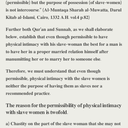
(𝐩𝐞𝐫𝐦𝐢𝐬𝐬𝐢𝐛𝐥𝐞) 𝐛𝐮𝐭 𝐭𝐡𝐞 𝐩𝐮𝐫𝐩𝐨𝐬𝐞 𝐨𝐟 𝐩𝐨𝐬𝐬𝐞𝐬𝐬𝐢𝐨𝐧 (𝐨𝐟 𝐬𝐥𝐚𝐯𝐞-𝐰𝐨𝐦𝐞𝐧)
𝐢𝐬 𝐧𝐨𝐭 𝐢𝐧𝐭𝐞𝐫𝐜𝐨𝐮𝐫𝐬𝐞.” (𝐀𝐥-𝐌𝐮𝐧𝐭𝐚𝐪𝐚 𝐒𝐡𝐚𝐫𝐚𝐡 𝐚𝐥-𝐌𝐮𝐰𝐚𝐭𝐭𝐚, 𝐃𝐚𝐫𝐮𝐥
𝐊𝐢𝐭𝐚𝐛 𝐚𝐥-𝐈𝐬𝐥𝐚𝐦𝐢, 𝐂𝐚𝐢𝐫𝐨, 𝟏𝟑𝟑𝟐 𝐀.𝐇. 𝐯𝐨𝐥.𝟒 𝐩.𝟖𝟐)
𝐅𝐮𝐫𝐭𝐡𝐞𝐫 𝐛𝐨𝐭𝐡 𝐐𝐮𝐫’𝐚𝐧 𝐚𝐧𝐝 𝐒𝐮𝐧𝐧𝐚𝐡, 𝐚𝐬 𝐰𝐞 𝐬𝐡𝐚𝐥𝐥 𝐞𝐥𝐚𝐛𝐨𝐫𝐚𝐭𝐞
𝐛𝐞𝐥𝐨𝐰, 𝐞𝐬𝐭𝐚𝐛𝐥𝐢𝐬𝐡 𝐭𝐡𝐚𝐭 𝐞𝐯𝐞𝐧 𝐭𝐡𝐨𝐮𝐠𝐡 𝐩𝐞𝐫𝐦𝐢𝐬𝐬𝐢𝐛𝐥𝐞 𝐭𝐨 𝐡𝐚𝐯𝐞
𝐩𝐡𝐲𝐬𝐢𝐜𝐚𝐥 𝐢𝐧𝐭𝐢𝐦𝐚𝐜𝐲 𝐰𝐢𝐭𝐡 𝐡𝐢𝐬 𝐬𝐥𝐚𝐯𝐞-𝐰𝐨𝐦𝐚𝐧 𝐭𝐡𝐞 𝐛𝐞𝐬𝐭 𝐟𝐨𝐫 𝐚 𝐦𝐚𝐧 𝐢𝐬
𝐭𝐨 𝐡𝐚𝐯𝐞 𝐡𝐞𝐫 𝐢𝐧 𝐚 𝐩𝐫𝐨𝐩𝐞𝐫 𝐦𝐚𝐫𝐫𝐢𝐞𝐝 𝐫𝐞𝐥𝐚𝐭𝐢𝐨𝐧 𝐡𝐢𝐦𝐬𝐞𝐥𝐟 𝐚𝐟𝐭𝐞𝐫
𝐦𝐚𝐧𝐮𝐦𝐢𝐭𝐭𝐢𝐧𝐠 𝐡𝐞𝐫 𝐨𝐫 𝐭𝐨 𝐦𝐚𝐫𝐫𝐲 𝐡𝐞𝐫 𝐭𝐨 𝐬𝐨𝐦𝐞𝐨𝐧𝐞 𝐞𝐥𝐬𝐞.
𝐓𝐡𝐞𝐫𝐞𝐟𝐨𝐫𝐞, 𝐰𝐞 𝐦𝐮𝐬𝐭 𝐮𝐧𝐝𝐞𝐫𝐬𝐭𝐚𝐧𝐝 𝐭𝐡𝐚𝐭 𝐞𝐯𝐞𝐧 𝐭𝐡𝐨𝐮𝐠𝐡
𝐩𝐞𝐫𝐦𝐢𝐬𝐬𝐢𝐛𝐥𝐞, 𝐩𝐡𝐲𝐬𝐢𝐜𝐚𝐥 𝐢𝐧𝐭𝐢𝐦𝐚𝐜𝐲 𝐰𝐢𝐭𝐡 𝐭𝐡𝐞 𝐬𝐥𝐚𝐯𝐞 𝐰𝐨𝐦𝐞𝐧 𝐢𝐬
𝐧𝐞𝐢𝐭𝐡𝐞𝐫 𝐭𝐡𝐞 𝐩𝐮𝐫𝐩𝐨𝐬𝐞 𝐨𝐟 𝐡𝐚𝐯𝐢𝐧𝐠 𝐭𝐡𝐞𝐦 𝐚𝐬 𝐬𝐥𝐚𝐯𝐞𝐬 𝐧𝐨𝐫 𝐚
𝐫𝐞𝐜𝐨𝐦𝐦𝐞𝐧𝐝𝐞𝐝 𝐩𝐫𝐚𝐜𝐭𝐢𝐜𝐞.
𝐓𝐡𝐞 𝐫𝐞𝐚𝐬𝐨𝐧 𝐟𝐨𝐫 𝐭𝐡𝐞 𝐩𝐞𝐫𝐦𝐢𝐬𝐬𝐢𝐛𝐢𝐥𝐢𝐭𝐲 𝐨𝐟 𝐩𝐡𝐲𝐬𝐢𝐜𝐚𝐥 𝐢𝐧𝐭𝐢𝐦𝐚𝐜𝐲
𝐰𝐢𝐭𝐡 𝐬𝐥𝐚𝐯𝐞 𝐰𝐨𝐦𝐞𝐧 𝐢𝐬 𝐭𝐰𝐨𝐟𝐨𝐥𝐝.
𝐚) 𝐂𝐡𝐚𝐬𝐭𝐢𝐭𝐲 𝐨𝐧 𝐭𝐡𝐞 𝐩𝐚𝐫𝐭 𝐨𝐟 𝐭𝐡𝐞 𝐬𝐥𝐚𝐯𝐞 𝐰𝐨𝐦𝐚𝐧 𝐭𝐡𝐚𝐭 𝐬𝐡𝐞 𝐦𝐚𝐲 𝐧𝐨𝐭