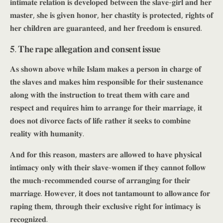
𝐢𝐧𝐭𝐢𝐦𝐚𝐭𝐞 𝐫𝐞𝐥𝐚𝐭𝐢𝐨𝐧 𝐢𝐬 𝐝𝐞𝐯𝐞𝐥𝐨𝐩𝐞𝐝 𝐛𝐞𝐭𝐰𝐞𝐞𝐧 𝐭𝐡𝐞 𝐬𝐥𝐚𝐯𝐞-𝐠𝐢𝐫𝐥 𝐚𝐧𝐝 𝐡𝐞𝐫
𝐦𝐚𝐬𝐭𝐞𝐫, 𝐬𝐡𝐞 𝐢𝐬 𝐠𝐢𝐯𝐞𝐧 𝐡𝐨𝐧𝐨𝐫, 𝐡𝐞𝐫 𝐜𝐡𝐚𝐬𝐭𝐢𝐭𝐲 𝐢𝐬 𝐩𝐫𝐨𝐭𝐞𝐜𝐭𝐞𝐝, 𝐫𝐢𝐠𝐡𝐭𝐬 𝐨𝐟
𝐡𝐞𝐫 𝐜𝐡𝐢𝐥𝐝𝐫𝐞𝐧 𝐚𝐫𝐞 𝐠𝐮𝐚𝐫𝐚𝐧𝐭𝐞𝐞𝐝, 𝐚𝐧𝐝 𝐡𝐞𝐫 𝐟𝐫𝐞𝐞𝐝𝐨𝐦 𝐢𝐬 𝐞𝐧𝐬𝐮𝐫𝐞𝐝.
𝟓. 𝐓𝐡𝐞 𝐫𝐚𝐩𝐞 𝐚𝐥𝐥𝐞𝐠𝐚𝐭𝐢𝐨𝐧 𝐚𝐧𝐝 𝐜𝐨𝐧𝐬𝐞𝐧𝐭 𝐢𝐬𝐬𝐮𝐞
𝐀𝐬 𝐬𝐡𝐨𝐰𝐧 𝐚𝐛𝐨𝐯𝐞 𝐰𝐡𝐢𝐥𝐞 𝐈𝐬𝐥𝐚𝐦 𝐦𝐚𝐤𝐞𝐬 𝐚 𝐩𝐞𝐫𝐬𝐨𝐧 𝐢𝐧 𝐜𝐡𝐚𝐫𝐠𝐞 𝐨𝐟
𝐭𝐡𝐞 𝐬𝐥𝐚𝐯𝐞𝐬 𝐚𝐧𝐝 𝐦𝐚𝐤𝐞𝐬 𝐡𝐢𝐦 𝐫𝐞𝐬𝐩𝐨𝐧𝐬𝐢𝐛𝐥𝐞 𝐟𝐨𝐫 𝐭𝐡𝐞𝐢𝐫 𝐬𝐮𝐬𝐭𝐞𝐧𝐚𝐧𝐜𝐞
𝐚𝐥𝐨𝐧𝐠 𝐰𝐢𝐭𝐡 𝐭𝐡𝐞 𝐢𝐧𝐬𝐭𝐫𝐮𝐜𝐭𝐢𝐨𝐧 𝐭𝐨 𝐭𝐫𝐞𝐚𝐭 𝐭𝐡𝐞𝐦 𝐰𝐢𝐭𝐡 𝐜𝐚𝐫𝐞 𝐚𝐧𝐝
𝐫𝐞𝐬𝐩𝐞𝐜𝐭 𝐚𝐧𝐝 𝐫𝐞𝐪𝐮𝐢𝐫𝐞𝐬 𝐡𝐢𝐦 𝐭𝐨 𝐚𝐫𝐫𝐚𝐧𝐠𝐞 𝐟𝐨𝐫 𝐭𝐡𝐞𝐢𝐫 𝐦𝐚𝐫𝐫𝐢𝐚𝐠𝐞, 𝐢𝐭
𝐝𝐨𝐞𝐬 𝐧𝐨𝐭 𝐝𝐢𝐯𝐨𝐫𝐜𝐞 𝐟𝐚𝐜𝐭𝐬 𝐨𝐟 𝐥𝐢𝐟𝐞 𝐫𝐚𝐭𝐡𝐞𝐫 𝐢𝐭 𝐬𝐞𝐞𝐤𝐬 𝐭𝐨 𝐜𝐨𝐦𝐛𝐢𝐧𝐞
𝐫𝐞𝐚𝐥𝐢𝐭𝐲 𝐰𝐢𝐭𝐡 𝐡𝐮𝐦𝐚𝐧𝐢𝐭𝐲.
𝐀𝐧𝐝 𝐟𝐨𝐫 𝐭𝐡𝐢𝐬 𝐫𝐞𝐚𝐬𝐨𝐧, 𝐦𝐚𝐬𝐭𝐞𝐫𝐬 𝐚𝐫𝐞 𝐚𝐥𝐥𝐨𝐰𝐞𝐝 𝐭𝐨 𝐡𝐚𝐯𝐞 𝐩𝐡𝐲𝐬𝐢𝐜𝐚𝐥
𝐢𝐧𝐭𝐢𝐦𝐚𝐜𝐲 𝐨𝐧𝐥𝐲 𝐰𝐢𝐭𝐡 𝐭𝐡𝐞𝐢𝐫 𝐬𝐥𝐚𝐯𝐞-𝐰𝐨𝐦𝐞𝐧 𝐢𝐟 𝐭𝐡𝐞𝐲 𝐜𝐚𝐧𝐧𝐨𝐭 𝐟𝐨𝐥𝐥𝐨𝐰
𝐭𝐡𝐞 𝐦𝐮𝐜𝐡-𝐫𝐞𝐜𝐨𝐦𝐦𝐞𝐧𝐝𝐞𝐝 𝐜𝐨𝐮𝐫𝐬𝐞 𝐨𝐟 𝐚𝐫𝐫𝐚𝐧𝐠𝐢𝐧𝐠 𝐟𝐨𝐫 𝐭𝐡𝐞𝐢𝐫
𝐦𝐚𝐫𝐫𝐢𝐚𝐠𝐞. 𝐇𝐨𝐰𝐞𝐯𝐞𝐫, 𝐢𝐭 𝐝𝐨𝐞𝐬 𝐧𝐨𝐭 𝐭𝐚𝐧𝐭𝐚𝐦𝐨𝐮𝐧𝐭 𝐭𝐨 𝐚𝐥𝐥𝐨𝐰𝐚𝐧𝐜𝐞 𝐟𝐨𝐫
𝐫𝐚𝐩𝐢𝐧𝐠 𝐭𝐡𝐞𝐦, 𝐭𝐡𝐫𝐨𝐮𝐠𝐡 𝐭𝐡𝐞𝐢𝐫 𝐞𝐱𝐜𝐥𝐮𝐬𝐢𝐯𝐞 𝐫𝐢𝐠𝐡𝐭 𝐟𝐨𝐫 𝐢𝐧𝐭𝐢𝐦𝐚𝐜𝐲 𝐢𝐬
𝐫𝐞𝐜𝐨𝐠𝐧𝐢𝐳𝐞𝐝.