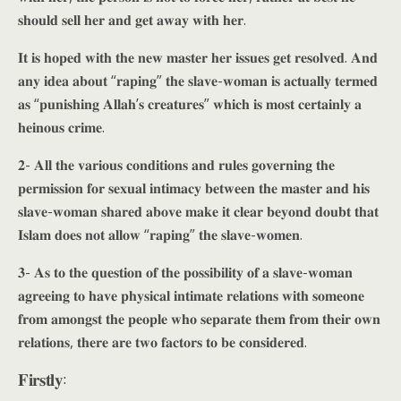
𝐬𝐡𝐨𝐮𝐥𝐝 𝐬𝐞𝐥𝐥 𝐡𝐞𝐫 𝐚𝐧𝐝 𝐠𝐞𝐭 𝐚𝐰𝐚𝐲 𝐰𝐢𝐭𝐡 𝐡𝐞𝐫.
𝐈𝐭 𝐢𝐬 𝐡𝐨𝐩𝐞𝐝 𝐰𝐢𝐭𝐡 𝐭𝐡𝐞 𝐧𝐞𝐰 𝐦𝐚𝐬𝐭𝐞𝐫 𝐡𝐞𝐫 𝐢𝐬𝐬𝐮𝐞𝐬 𝐠𝐞𝐭 𝐫𝐞𝐬𝐨𝐥𝐯𝐞𝐝. 𝐀𝐧𝐝
𝐚𝐧𝐲 𝐢𝐝𝐞𝐚 𝐚𝐛𝐨𝐮𝐭 “𝐫𝐚𝐩𝐢𝐧𝐠” 𝐭𝐡𝐞 𝐬𝐥𝐚𝐯𝐞-𝐰𝐨𝐦𝐚𝐧 𝐢𝐬 𝐚𝐜𝐭𝐮𝐚𝐥𝐥𝐲 𝐭𝐞𝐫𝐦𝐞𝐝
𝐚𝐬 “𝐩𝐮𝐧𝐢𝐬𝐡𝐢𝐧𝐠 𝐀𝐥𝐥𝐚𝐡’𝐬 𝐜𝐫𝐞𝐚𝐭𝐮𝐫𝐞𝐬” 𝐰𝐡𝐢𝐜𝐡 𝐢𝐬 𝐦𝐨𝐬𝐭 𝐜𝐞𝐫𝐭𝐚𝐢𝐧𝐥𝐲 𝐚
𝐡𝐞𝐢𝐧𝐨𝐮𝐬 𝐜𝐫𝐢𝐦𝐞.
𝟐- 𝐀𝐥𝐥 𝐭𝐡𝐞 𝐯𝐚𝐫𝐢𝐨𝐮𝐬 𝐜𝐨𝐧𝐝𝐢𝐭𝐢𝐨𝐧𝐬 𝐚𝐧𝐝 𝐫𝐮𝐥𝐞𝐬 𝐠𝐨𝐯𝐞𝐫𝐧𝐢𝐧𝐠 𝐭𝐡𝐞
𝐩𝐞𝐫𝐦𝐢𝐬𝐬𝐢𝐨𝐧 𝐟𝐨𝐫 𝐬𝐞𝐱𝐮𝐚𝐥 𝐢𝐧𝐭𝐢𝐦𝐚𝐜𝐲 𝐛𝐞𝐭𝐰𝐞𝐞𝐧 𝐭𝐡𝐞 𝐦𝐚𝐬𝐭𝐞𝐫 𝐚𝐧𝐝 𝐡𝐢𝐬
𝐬𝐥𝐚𝐯𝐞-𝐰𝐨𝐦𝐚𝐧 𝐬𝐡𝐚𝐫𝐞𝐝 𝐚𝐛𝐨𝐯𝐞 𝐦𝐚𝐤𝐞 𝐢𝐭 𝐜𝐥𝐞𝐚𝐫 𝐛𝐞𝐲𝐨𝐧𝐝 𝐝𝐨𝐮𝐛𝐭 𝐭𝐡𝐚𝐭
𝐈𝐬𝐥𝐚𝐦 𝐝𝐨𝐞𝐬 𝐧𝐨𝐭 𝐚𝐥𝐥𝐨𝐰 “𝐫𝐚𝐩𝐢𝐧𝐠” 𝐭𝐡𝐞 𝐬𝐥𝐚𝐯𝐞-𝐰𝐨𝐦𝐞𝐧.
𝟑- 𝐀𝐬 𝐭𝐨 𝐭𝐡𝐞 𝐪𝐮𝐞𝐬𝐭𝐢𝐨𝐧 𝐨𝐟 𝐭𝐡𝐞 𝐩𝐨𝐬𝐬𝐢𝐛𝐢𝐥𝐢𝐭𝐲 𝐨𝐟 𝐚 𝐬𝐥𝐚𝐯𝐞-𝐰𝐨𝐦𝐚𝐧
𝐚𝐠𝐫𝐞𝐞𝐢𝐧𝐠 𝐭𝐨 𝐡𝐚𝐯𝐞 𝐩𝐡𝐲𝐬𝐢𝐜𝐚𝐥 𝐢𝐧𝐭𝐢𝐦𝐚𝐭𝐞 𝐫𝐞𝐥𝐚𝐭𝐢𝐨𝐧𝐬 𝐰𝐢𝐭𝐡 𝐬𝐨𝐦𝐞𝐨𝐧𝐞
𝐟𝐫𝐨𝐦 𝐚𝐦𝐨𝐧𝐠𝐬𝐭 𝐭𝐡𝐞 𝐩𝐞𝐨𝐩𝐥𝐞 𝐰𝐡𝐨 𝐬𝐞𝐩𝐚𝐫𝐚𝐭𝐞 𝐭𝐡𝐞𝐦 𝐟𝐫𝐨𝐦 𝐭𝐡𝐞𝐢𝐫 𝐨𝐰𝐧
𝐫𝐞𝐥𝐚𝐭𝐢𝐨𝐧𝐬, 𝐭𝐡𝐞𝐫𝐞 𝐚𝐫𝐞 𝐭𝐰𝐨 𝐟𝐚𝐜𝐭𝐨𝐫𝐬 𝐭𝐨 𝐛𝐞 𝐜𝐨𝐧𝐬𝐢𝐝𝐞𝐫𝐞𝐝.
𝐅𝐢𝐫𝐬𝐭𝐥𝐲: