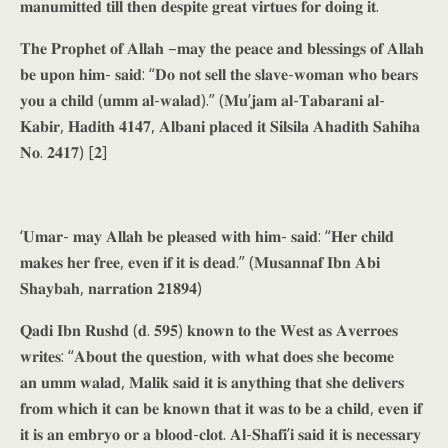
𝐦𝐚𝐧𝐮𝐦𝐢𝐭𝐭𝐞𝐝 𝐭𝐢𝐥𝐥 𝐭𝐡𝐞𝐧 𝐝𝐞𝐬𝐩𝐢𝐭𝐞 𝐠𝐫𝐞𝐚𝐭 𝐯𝐢𝐫𝐭𝐮𝐞𝐬 𝐟𝐨𝐫 𝐝𝐨𝐢𝐧𝐠 𝐢𝐭.
𝐓𝐡𝐞 𝐏𝐫𝐨𝐩𝐡𝐞𝐭 𝐨𝐟 𝐀𝐥𝐥𝐚𝐡 –𝐦𝐚𝐲 𝐭𝐡𝐞 𝐩𝐞𝐚𝐜𝐞 𝐚𝐧𝐝 𝐛𝐥𝐞𝐬𝐬𝐢𝐧𝐠𝐬 𝐨𝐟 𝐀𝐥𝐥𝐚𝐡
𝐛𝐞 𝐮𝐩𝐨𝐧 𝐡𝐢𝐦- 𝐬𝐚𝐢𝐝: “𝐃𝐨 𝐧𝐨𝐭 𝐬𝐞𝐥𝐥 𝐭𝐡𝐞 𝐬𝐥𝐚𝐯𝐞-𝐰𝐨𝐦𝐚𝐧 𝐰𝐡𝐨 𝐛𝐞𝐚𝐫𝐬
𝐲𝐨𝐮 𝐚 𝐜𝐡𝐢𝐥𝐝 (𝐮𝐦𝐦 𝐚𝐥-𝐰𝐚𝐥𝐚𝐝).” (𝐌𝐮’𝐣𝐚𝐦 𝐚𝐥-𝐓𝐚𝐛𝐚𝐫𝐚𝐧𝐢 𝐚𝐥-
𝐊𝐚𝐛𝐢𝐫, 𝐇𝐚𝐝𝐢𝐭𝐡 𝟒𝟏𝟒𝟕, 𝐀𝐥𝐛𝐚𝐧𝐢 𝐩𝐥𝐚𝐜𝐞𝐝 𝐢𝐭 𝐒𝐢𝐥𝐬𝐢𝐥𝐚 𝐀𝐡𝐚𝐝𝐢𝐭𝐡 𝐒𝐚𝐡𝐢𝐡𝐚
𝐍𝐨. 𝟐𝟒𝟏𝟕) [𝟐]
‘𝐔𝐦𝐚𝐫- 𝐦𝐚𝐲 𝐀𝐥𝐥𝐚𝐡 𝐛𝐞 𝐩𝐥𝐞𝐚𝐬𝐞𝐝 𝐰𝐢𝐭𝐡 𝐡𝐢𝐦- 𝐬𝐚𝐢𝐝: “𝐇𝐞𝐫 𝐜𝐡𝐢𝐥𝐝
𝐦𝐚𝐤𝐞𝐬 𝐡𝐞𝐫 𝐟𝐫𝐞𝐞, 𝐞𝐯𝐞𝐧 𝐢𝐟 𝐢𝐭 𝐢𝐬 𝐝𝐞𝐚𝐝.” (𝐌𝐮𝐬𝐚𝐧𝐧𝐚𝐟 𝐈𝐛𝐧 𝐀𝐛𝐢
𝐒𝐡𝐚𝐲𝐛𝐚𝐡, 𝐧𝐚𝐫𝐫𝐚𝐭𝐢𝐨𝐧 𝟐𝟏𝟖𝟗𝟒)
𝐐𝐚𝐝𝐢 𝐈𝐛𝐧 𝐑𝐮𝐬𝐡𝐝 (𝐝. 𝟓𝟗𝟓) 𝐤𝐧𝐨𝐰𝐧 𝐭𝐨 𝐭𝐡𝐞 𝐖𝐞𝐬𝐭 𝐚𝐬 𝐀𝐯𝐞𝐫𝐫𝐨𝐞𝐬
𝐰𝐫𝐢𝐭𝐞𝐬: “𝐀𝐛𝐨𝐮𝐭 𝐭𝐡𝐞 𝐪𝐮𝐞𝐬𝐭𝐢𝐨𝐧, 𝐰𝐢𝐭𝐡 𝐰𝐡𝐚𝐭 𝐝𝐨𝐞𝐬 𝐬𝐡𝐞 𝐛𝐞𝐜𝐨𝐦𝐞
𝐚𝐧 𝐮𝐦𝐦 𝐰𝐚𝐥𝐚𝐝, 𝐌𝐚𝐥𝐢𝐤 𝐬𝐚𝐢𝐝 𝐢𝐭 𝐢𝐬 𝐚𝐧𝐲𝐭𝐡𝐢𝐧𝐠 𝐭𝐡𝐚𝐭 𝐬𝐡𝐞 𝐝𝐞𝐥𝐢𝐯𝐞𝐫𝐬
𝐟𝐫𝐨𝐦 𝐰𝐡𝐢𝐜𝐡 𝐢𝐭 𝐜𝐚𝐧 𝐛𝐞 𝐤𝐧𝐨𝐰𝐧 𝐭𝐡𝐚𝐭 𝐢𝐭 𝐰𝐚𝐬 𝐭𝐨 𝐛𝐞 𝐚 𝐜𝐡𝐢𝐥𝐝, 𝐞𝐯𝐞𝐧 𝐢𝐟
𝐢𝐭 𝐢𝐬 𝐚𝐧 𝐞𝐦𝐛𝐫𝐲𝐨 𝐨𝐫 𝐚 𝐛𝐥𝐨𝐨𝐝-𝐜𝐥𝐨𝐭. 𝐀𝐥-𝐒𝐡𝐚𝐟𝐢’𝐢 𝐬𝐚𝐢𝐝 𝐢𝐭 𝐢𝐬 𝐧𝐞𝐜𝐞𝐬𝐬𝐚𝐫𝐲