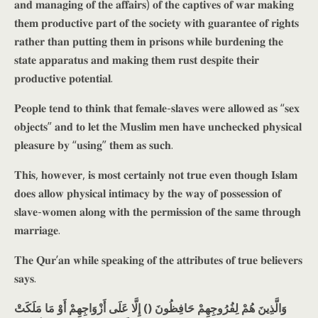
𝐚𝐧𝐝 𝐦𝐚𝐧𝐚𝐠𝐢𝐧𝐠 𝐨𝐟 𝐭𝐡𝐞 𝐚𝐟𝐟𝐚𝐢𝐫𝐬) 𝐨𝐟 𝐭𝐡𝐞 𝐜𝐚𝐩𝐭𝐢𝐯𝐞𝐬 𝐨𝐟 𝐰𝐚𝐫 𝐦𝐚𝐤𝐢𝐧𝐠
𝐭𝐡𝐞𝐦 𝐩𝐫𝐨𝐝𝐮𝐜𝐭𝐢𝐯𝐞 𝐩𝐚𝐫𝐭 𝐨𝐟 𝐭𝐡𝐞 𝐬𝐨𝐜𝐢𝐞𝐭𝐲 𝐰𝐢𝐭𝐡 𝐠𝐮𝐚𝐫𝐚𝐧𝐭𝐞𝐞 𝐨𝐟 𝐫𝐢𝐠𝐡𝐭𝐬
𝐫𝐚𝐭𝐡𝐞𝐫 𝐭𝐡𝐚𝐧 𝐩𝐮𝐭𝐭𝐢𝐧𝐠 𝐭𝐡𝐞𝐦 𝐢𝐧 𝐩𝐫𝐢𝐬𝐨𝐧𝐬 𝐰𝐡𝐢𝐥𝐞 𝐛𝐮𝐫𝐝𝐞𝐧𝐢𝐧𝐠 𝐭𝐡𝐞
𝐬𝐭𝐚𝐭𝐞 𝐚𝐩𝐩𝐚𝐫𝐚𝐭𝐮𝐬 𝐚𝐧𝐝 𝐦𝐚𝐤𝐢𝐧𝐠 𝐭𝐡𝐞𝐦 𝐫𝐮𝐬𝐭 𝐝𝐞𝐬𝐩𝐢𝐭𝐞 𝐭𝐡𝐞𝐢𝐫
𝐩𝐫𝐨𝐝𝐮𝐜𝐭𝐢𝐯𝐞 𝐩𝐨𝐭𝐞𝐧𝐭𝐢𝐚𝐥.
𝐏𝐞𝐨𝐩𝐥𝐞 𝐭𝐞𝐧𝐝 𝐭𝐨 𝐭𝐡𝐢𝐧𝐤 𝐭𝐡𝐚𝐭 𝐟𝐞𝐦𝐚𝐥𝐞-𝐬𝐥𝐚𝐯𝐞𝐬 𝐰𝐞𝐫𝐞 𝐚𝐥𝐥𝐨𝐰𝐞𝐝 𝐚𝐬 “𝐬𝐞𝐱
𝐨𝐛𝐣𝐞𝐜𝐭𝐬” 𝐚𝐧𝐝 𝐭𝐨 𝐥𝐞𝐭 𝐭𝐡𝐞 𝐌𝐮𝐬𝐥𝐢𝐦 𝐦𝐞𝐧 𝐡𝐚𝐯𝐞 𝐮𝐧𝐜𝐡𝐞𝐜𝐤𝐞𝐝 𝐩𝐡𝐲𝐬𝐢𝐜𝐚𝐥
𝐩𝐥𝐞𝐚𝐬𝐮𝐫𝐞 𝐛𝐲 “𝐮𝐬𝐢𝐧𝐠” 𝐭𝐡𝐞𝐦 𝐚𝐬 𝐬𝐮𝐜𝐡.
𝐓𝐡𝐢𝐬, 𝐡𝐨𝐰𝐞𝐯𝐞𝐫, 𝐢𝐬 𝐦𝐨𝐬𝐭 𝐜𝐞𝐫𝐭𝐚𝐢𝐧𝐥𝐲 𝐧𝐨𝐭 𝐭𝐫𝐮𝐞 𝐞𝐯𝐞𝐧 𝐭𝐡𝐨𝐮𝐠𝐡 𝐈𝐬𝐥𝐚𝐦
𝐝𝐨𝐞𝐬 𝐚𝐥𝐥𝐨𝐰 𝐩𝐡𝐲𝐬𝐢𝐜𝐚𝐥 𝐢𝐧𝐭𝐢𝐦𝐚𝐜𝐲 𝐛𝐲 𝐭𝐡𝐞 𝐰𝐚𝐲 𝐨𝐟 𝐩𝐨𝐬𝐬𝐞𝐬𝐬𝐢𝐨𝐧 𝐨𝐟
𝐬𝐥𝐚𝐯𝐞-𝐰𝐨𝐦𝐞𝐧 𝐚𝐥𝐨𝐧𝐠 𝐰𝐢𝐭𝐡 𝐭𝐡𝐞 𝐩𝐞𝐫𝐦𝐢𝐬𝐬𝐢𝐨𝐧 𝐨𝐟 𝐭𝐡𝐞 𝐬𝐚𝐦𝐞 𝐭𝐡𝐫𝐨𝐮𝐠𝐡
𝐦𝐚𝐫𝐫𝐢𝐚𝐠𝐞.
𝐓𝐡𝐞 𝐐𝐮𝐫’𝐚𝐧 𝐰𝐡𝐢𝐥𝐞 𝐬𝐩𝐞𝐚𝐤𝐢𝐧𝐠 𝐨𝐟 𝐭𝐡𝐞 𝐚𝐭𝐭𝐫𝐢𝐛𝐮𝐭𝐞𝐬 𝐨𝐟 𝐭𝐫𝐮𝐞 𝐛𝐞𝐥𝐢𝐞𝐯𝐞𝐫𝐬
𝐬𝐚𝐲𝐬.
وَالَّذِينَ هُمْ لِفُرُوجِهِمْ حَافِظُونَ () إِلَّا عَلَى أَزْوَاجِهِمْ أَوْ مَا مَلَكَتْ