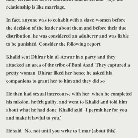
𝐫𝐞𝐥𝐚𝐭𝐢𝐨𝐧𝐬𝐡𝐢𝐩 𝐢𝐬 𝐥𝐢𝐤𝐞 𝐦𝐚𝐫𝐫𝐢𝐚𝐠𝐞.
𝐈𝐧 𝐟𝐚𝐜𝐭, 𝐚𝐧𝐲𝐨𝐧𝐞 𝐰𝐚𝐬 𝐭𝐨 𝐜𝐨𝐡𝐚𝐛𝐢𝐭 𝐰𝐢𝐭𝐡 𝐚 𝐬𝐥𝐚𝐯𝐞-𝐰𝐨𝐦𝐞𝐧 𝐛𝐞𝐟𝐨𝐫𝐞
𝐭𝐡𝐞 𝐝𝐞𝐜𝐢𝐬𝐢𝐨𝐧 𝐨𝐟 𝐭𝐡𝐞 𝐥𝐞𝐚𝐝𝐞𝐫 𝐚𝐛𝐨𝐮𝐭 𝐭𝐡𝐞𝐦 𝐚𝐧𝐝 𝐛𝐞𝐟𝐨𝐫𝐞 𝐭𝐡𝐞𝐢𝐫 𝐝𝐮𝐞
𝐝𝐢𝐬𝐭𝐫𝐢𝐛𝐮𝐭𝐢𝐨𝐧, 𝐡𝐞 𝐰𝐚𝐬 𝐜𝐨𝐧𝐬𝐢𝐝𝐞𝐫𝐞𝐝 𝐚𝐧 𝐚𝐝𝐮𝐥𝐭𝐞𝐫𝐞𝐫 𝐚𝐧𝐝 𝐰𝐚𝐬 𝐥𝐢𝐚𝐛𝐥𝐞
𝐭𝐨 𝐛𝐞 𝐩𝐮𝐧𝐢𝐬𝐡𝐞𝐝. 𝐂𝐨𝐧𝐬𝐢𝐝𝐞𝐫 𝐭𝐡𝐞 𝐟𝐨𝐥𝐥𝐨𝐰𝐢𝐧𝐠 𝐫𝐞𝐩𝐨𝐫𝐭.
𝐊𝐡𝐚𝐥𝐢𝐝 𝐬𝐞𝐧𝐭 𝐃𝐡𝐢𝐫𝐚𝐫 𝐛𝐢𝐧 𝐚𝐥-𝐀𝐳𝐰𝐚𝐫 𝐢𝐧 𝐚 𝐩𝐚𝐫𝐭𝐲 𝐚𝐧𝐝 𝐭𝐡𝐞𝐲
𝐚𝐭𝐭𝐚𝐜𝐤𝐞𝐝 𝐚𝐧 𝐚𝐫𝐞𝐚 𝐨𝐟 𝐭𝐡𝐞 𝐭𝐫𝐢𝐛𝐞 𝐨𝐟 𝐁𝐚𝐧𝐢 𝐀𝐬𝐚𝐝. 𝐓𝐡𝐞𝐲 𝐜𝐚𝐩𝐭𝐮𝐫𝐞𝐝 𝐚
𝐩𝐫𝐞𝐭𝐭𝐲 𝐰𝐨𝐦𝐚𝐧, 𝐃𝐡𝐢𝐫𝐚𝐫 𝐥𝐢𝐤𝐞𝐝 𝐡𝐞𝐫 𝐡𝐞𝐧𝐜𝐞 𝐡𝐞 𝐚𝐬𝐤𝐞𝐝 𝐡𝐢𝐬
𝐜𝐨𝐦𝐩𝐚𝐧𝐢𝐨𝐧𝐬 𝐭𝐨 𝐠𝐫𝐚𝐧𝐭 𝐡𝐞𝐫 𝐭𝐨 𝐡𝐢𝐦 𝐚𝐧𝐝 𝐭𝐡𝐞𝐲 𝐝𝐢𝐝 𝐬𝐨.
𝐇𝐞 𝐭𝐡𝐞𝐧 𝐡𝐚𝐝 𝐬𝐞𝐱𝐮𝐚𝐥 𝐢𝐧𝐭𝐞𝐫𝐜𝐨𝐮𝐫𝐬𝐞 𝐰𝐢𝐭𝐡 𝐡𝐞𝐫, 𝐰𝐡𝐞𝐧 𝐡𝐞 𝐜𝐨𝐦𝐩𝐥𝐞𝐭𝐞𝐝
𝐡𝐢𝐬 𝐦𝐢𝐬𝐬𝐢𝐨𝐧, 𝐡𝐞 𝐟𝐞𝐥𝐭 𝐠𝐮𝐢𝐥𝐭𝐲, 𝐚𝐧𝐝 𝐰𝐞𝐧𝐭 𝐭𝐨 𝐊𝐡𝐚𝐥𝐢𝐝 𝐚𝐧𝐝 𝐭𝐨𝐥𝐝 𝐡𝐢𝐦
𝐚𝐛𝐨𝐮𝐭 𝐰𝐡𝐚𝐭 𝐡𝐞 𝐡𝐚𝐝 𝐝𝐨𝐧𝐞. 𝐊𝐡𝐚𝐥𝐢𝐝 𝐬𝐚𝐢𝐝: ‘𝐈 𝐩𝐞𝐫𝐦𝐢𝐭 𝐡𝐞𝐫 𝐟𝐨𝐫 𝐲𝐨𝐮
𝐚𝐧𝐝 𝐦𝐚𝐤𝐞 𝐢𝐭 𝐥𝐚𝐰𝐟𝐮𝐥 𝐭𝐨 𝐲𝐨𝐮.’
𝐇𝐞 𝐬𝐚𝐢𝐝: ‘𝐍𝐨, 𝐧𝐨𝐭 𝐮𝐧𝐭𝐢𝐥 𝐲𝐨𝐮 𝐰𝐫𝐢𝐭𝐞 𝐭𝐨 𝐔𝐦𝐚𝐫 (𝐚𝐛𝐨𝐮𝐭 𝐭𝐡𝐢𝐬)’.