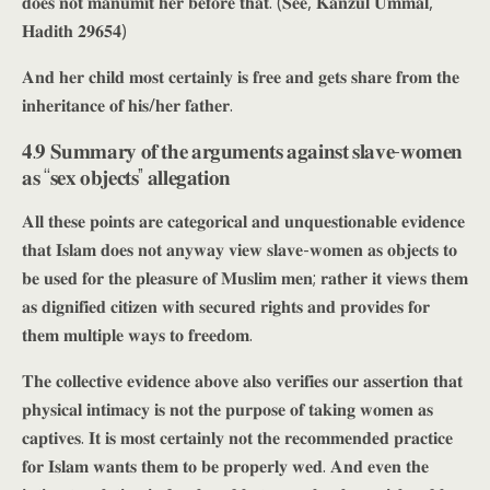
𝐝𝐨𝐞𝐬 𝐧𝐨𝐭 𝐦𝐚𝐧𝐮𝐦𝐢𝐭 𝐡𝐞𝐫 𝐛𝐞𝐟𝐨𝐫𝐞 𝐭𝐡𝐚𝐭. (𝐒𝐞𝐞, 𝐊𝐚𝐧𝐳𝐮𝐥 𝐔𝐦𝐦𝐚𝐥,
𝐇𝐚𝐝𝐢𝐭𝐡 𝟐𝟗𝟔𝟓𝟒)
𝐀𝐧𝐝 𝐡𝐞𝐫 𝐜𝐡𝐢𝐥𝐝 𝐦𝐨𝐬𝐭 𝐜𝐞𝐫𝐭𝐚𝐢𝐧𝐥𝐲 𝐢𝐬 𝐟𝐫𝐞𝐞 𝐚𝐧𝐝 𝐠𝐞𝐭𝐬 𝐬𝐡𝐚𝐫𝐞 𝐟𝐫𝐨𝐦 𝐭𝐡𝐞
𝐢𝐧𝐡𝐞𝐫𝐢𝐭𝐚𝐧𝐜𝐞 𝐨𝐟 𝐡𝐢𝐬/𝐡𝐞𝐫 𝐟𝐚𝐭𝐡𝐞𝐫.
𝟒.𝟗 𝐒𝐮𝐦𝐦𝐚𝐫𝐲 𝐨𝐟 𝐭𝐡𝐞 𝐚𝐫𝐠𝐮𝐦𝐞𝐧𝐭𝐬 𝐚𝐠𝐚𝐢𝐧𝐬𝐭 𝐬𝐥𝐚𝐯𝐞-𝐰𝐨𝐦𝐞𝐧
𝐚𝐬 “𝐬𝐞𝐱 𝐨𝐛𝐣𝐞𝐜𝐭𝐬” 𝐚𝐥𝐥𝐞𝐠𝐚𝐭𝐢𝐨𝐧
𝐀𝐥𝐥 𝐭𝐡𝐞𝐬𝐞 𝐩𝐨𝐢𝐧𝐭𝐬 𝐚𝐫𝐞 𝐜𝐚𝐭𝐞𝐠𝐨𝐫𝐢𝐜𝐚𝐥 𝐚𝐧𝐝 𝐮𝐧𝐪𝐮𝐞𝐬𝐭𝐢𝐨𝐧𝐚𝐛𝐥𝐞 𝐞𝐯𝐢𝐝𝐞𝐧𝐜𝐞
𝐭𝐡𝐚𝐭 𝐈𝐬𝐥𝐚𝐦 𝐝𝐨𝐞𝐬 𝐧𝐨𝐭 𝐚𝐧𝐲𝐰𝐚𝐲 𝐯𝐢𝐞𝐰 𝐬𝐥𝐚𝐯𝐞-𝐰𝐨𝐦𝐞𝐧 𝐚𝐬 𝐨𝐛𝐣𝐞𝐜𝐭𝐬 𝐭𝐨
𝐛𝐞 𝐮𝐬𝐞𝐝 𝐟𝐨𝐫 𝐭𝐡𝐞 𝐩𝐥𝐞𝐚𝐬𝐮𝐫𝐞 𝐨𝐟 𝐌𝐮𝐬𝐥𝐢𝐦 𝐦𝐞𝐧; 𝐫𝐚𝐭𝐡𝐞𝐫 𝐢𝐭 𝐯𝐢𝐞𝐰𝐬 𝐭𝐡𝐞𝐦
𝐚𝐬 𝐝𝐢𝐠𝐧𝐢𝐟𝐢𝐞𝐝 𝐜𝐢𝐭𝐢𝐳𝐞𝐧 𝐰𝐢𝐭𝐡 𝐬𝐞𝐜𝐮𝐫𝐞𝐝 𝐫𝐢𝐠𝐡𝐭𝐬 𝐚𝐧𝐝 𝐩𝐫𝐨𝐯𝐢𝐝𝐞𝐬 𝐟𝐨𝐫
𝐭𝐡𝐞𝐦 𝐦𝐮𝐥𝐭𝐢𝐩𝐥𝐞 𝐰𝐚𝐲𝐬 𝐭𝐨 𝐟𝐫𝐞𝐞𝐝𝐨𝐦.
𝐓𝐡𝐞 𝐜𝐨𝐥𝐥𝐞𝐜𝐭𝐢𝐯𝐞 𝐞𝐯𝐢𝐝𝐞𝐧𝐜𝐞 𝐚𝐛𝐨𝐯𝐞 𝐚𝐥𝐬𝐨 𝐯𝐞𝐫𝐢𝐟𝐢𝐞𝐬 𝐨𝐮𝐫 𝐚𝐬𝐬𝐞𝐫𝐭𝐢𝐨𝐧 𝐭𝐡𝐚𝐭
𝐩𝐡𝐲𝐬𝐢𝐜𝐚𝐥 𝐢𝐧𝐭𝐢𝐦𝐚𝐜𝐲 𝐢𝐬 𝐧𝐨𝐭 𝐭𝐡𝐞 𝐩𝐮𝐫𝐩𝐨𝐬𝐞 𝐨𝐟 𝐭𝐚𝐤𝐢𝐧𝐠 𝐰𝐨𝐦𝐞𝐧 𝐚𝐬
𝐜𝐚𝐩𝐭𝐢𝐯𝐞𝐬. 𝐈𝐭 𝐢𝐬 𝐦𝐨𝐬𝐭 𝐜𝐞𝐫𝐭𝐚𝐢𝐧𝐥𝐲 𝐧𝐨𝐭 𝐭𝐡𝐞 𝐫𝐞𝐜𝐨𝐦𝐦𝐞𝐧𝐝𝐞𝐝 𝐩𝐫𝐚𝐜𝐭𝐢𝐜𝐞
𝐟𝐨𝐫 𝐈𝐬𝐥𝐚𝐦 𝐰𝐚𝐧𝐭𝐬 𝐭𝐡𝐞𝐦 𝐭𝐨 𝐛𝐞 𝐩𝐫𝐨𝐩𝐞𝐫𝐥𝐲 𝐰𝐞𝐝. 𝐀𝐧𝐝 𝐞𝐯𝐞𝐧 𝐭𝐡𝐞