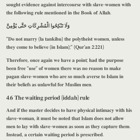
𝐬𝐨𝐮𝐠𝐡𝐭 𝐞𝐯𝐢𝐝𝐞𝐧𝐜𝐞 𝐚𝐠𝐚𝐢𝐧𝐬𝐭 𝐢𝐧𝐭𝐞𝐫𝐜𝐨𝐮𝐫𝐬𝐞 𝐰𝐢𝐭𝐡 𝐬𝐥𝐚𝐯𝐞-𝐰𝐨𝐦𝐞𝐧 𝐰𝐢𝐭𝐡
𝐭𝐡𝐞 𝐟𝐨𝐥𝐥𝐨𝐰𝐢𝐧𝐠 𝐫𝐮𝐥𝐞 𝐦𝐞𝐧𝐭𝐢𝐨𝐧𝐞𝐝 𝐢𝐧 𝐭𝐡𝐞 𝐁𝐨𝐨𝐤 𝐨𝐟 𝐀𝐥𝐥𝐚𝐡.
وَلَا تَنْكِحُوا الْمُشْرِكَاتِ حَتَّى يُؤْمِنَّ
“𝐃𝐨 𝐧𝐨𝐭 𝐦𝐚𝐫𝐫𝐲 (𝐥𝐚 𝐭𝐚𝐧𝐤𝐢𝐡𝐮) 𝐭𝐡𝐞 𝐩𝐨𝐥𝐲𝐭𝐡𝐞𝐢𝐬𝐭 𝐰𝐨𝐦𝐞𝐧, 𝐮𝐧𝐥𝐞𝐬𝐬
𝐭𝐡𝐞𝐲 𝐜𝐨𝐦𝐞 𝐭𝐨 𝐛𝐞𝐥𝐢𝐞𝐯𝐞 (𝐢𝐧 𝐈𝐬𝐥𝐚𝐦);” (𝐐𝐮𝐫’𝐚𝐧 𝟐:𝟐𝟐𝟏)
𝐓𝐡𝐞𝐫𝐞𝐟𝐨𝐫𝐞, 𝐨𝐧𝐜𝐞 𝐚𝐠𝐚𝐢𝐧 𝐰𝐞 𝐡𝐚𝐯𝐞 𝐚 𝐩𝐨𝐢𝐧𝐭; 𝐡𝐚𝐝 𝐭𝐡𝐞 𝐩𝐮𝐫𝐩𝐨𝐬𝐞
𝐛𝐞𝐞𝐧 𝐟𝐫𝐞𝐞 “𝐮𝐬𝐞” 𝐨𝐟 𝐰𝐨𝐦𝐞𝐧 𝐭𝐡𝐞𝐫𝐞 𝐰𝐚𝐬 𝐧𝐨 𝐫𝐞𝐚𝐬𝐨𝐧 𝐭𝐨 𝐦𝐚𝐤𝐞
𝐩𝐚𝐠𝐚𝐧 𝐬𝐥𝐚𝐯𝐞-𝐰𝐨𝐦𝐞𝐧 𝐰𝐡𝐨 𝐚𝐫𝐞 𝐬𝐨 𝐦𝐮𝐜𝐡 𝐚𝐯𝐞𝐫𝐬𝐞 𝐭𝐨 𝐈𝐬𝐥𝐚𝐦 𝐢𝐧
𝐭𝐡𝐞𝐢𝐫 𝐛𝐞𝐥𝐢𝐞𝐟𝐬 𝐚𝐬 𝐮𝐧𝐥𝐚𝐰𝐟𝐮𝐥 𝐟𝐨𝐫 𝐌𝐮𝐬𝐥𝐢𝐦 𝐦𝐞𝐧.
𝟒.𝟔 𝐓𝐡𝐞 𝐰𝐚𝐢𝐭𝐢𝐧𝐠 𝐩𝐞𝐫𝐢𝐨𝐝 (𝐢𝐝𝐝𝐚𝐡) 𝐫𝐮𝐥𝐞
𝐀𝐧𝐝 𝐢𝐟 𝐭𝐡𝐞 𝐦𝐚𝐬𝐭𝐞𝐫 𝐝𝐞𝐜𝐢𝐝𝐞𝐬 𝐭𝐨 𝐡𝐚𝐯𝐞 𝐩𝐡𝐲𝐬𝐢𝐜𝐚𝐥 𝐢𝐧𝐭𝐢𝐦𝐚𝐜𝐲 𝐰𝐢𝐭𝐡 𝐡𝐢𝐬
𝐬𝐥𝐚𝐯𝐞-𝐰𝐨𝐦𝐚𝐧, 𝐢𝐭 𝐦𝐮𝐬𝐭 𝐛𝐞 𝐧𝐨𝐭𝐞𝐝 𝐭𝐡𝐚𝐭 𝐈𝐬𝐥𝐚𝐦 𝐝𝐨𝐞𝐬 𝐧𝐨𝐭 𝐚𝐥𝐥𝐨𝐰
𝐦𝐞𝐧 𝐭𝐨 𝐥𝐚𝐲 𝐰𝐢𝐭𝐡 𝐬𝐥𝐚𝐯𝐞-𝐰𝐨𝐦𝐞𝐧 𝐚𝐬 𝐬𝐨𝐨𝐧 𝐚𝐬 𝐭𝐡𝐞𝐲 𝐜𝐚𝐩𝐭𝐮𝐫𝐞 𝐭𝐡𝐞𝐦.
𝐈𝐧𝐬𝐭𝐞𝐚𝐝, 𝐚 𝐜𝐞𝐫𝐭𝐚𝐢𝐧 𝐰𝐚𝐢𝐭𝐢𝐧𝐠 𝐩𝐞𝐫𝐢𝐨𝐝 𝐢𝐬 𝐩𝐫𝐞𝐬𝐜𝐫𝐢𝐛𝐞𝐝.