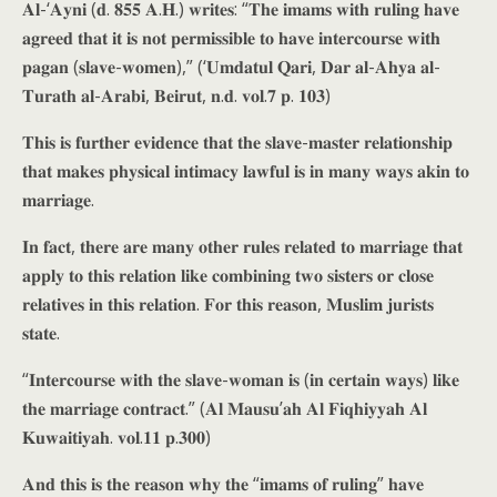
𝐀𝐥-‘𝐀𝐲𝐧𝐢 (𝐝. 𝟖𝟓𝟓 𝐀.𝐇.) 𝐰𝐫𝐢𝐭𝐞𝐬: “𝐓𝐡𝐞 𝐢𝐦𝐚𝐦𝐬 𝐰𝐢𝐭𝐡 𝐫𝐮𝐥𝐢𝐧𝐠 𝐡𝐚𝐯𝐞
𝐚𝐠𝐫𝐞𝐞𝐝 𝐭𝐡𝐚𝐭 𝐢𝐭 𝐢𝐬 𝐧𝐨𝐭 𝐩𝐞𝐫𝐦𝐢𝐬𝐬𝐢𝐛𝐥𝐞 𝐭𝐨 𝐡𝐚𝐯𝐞 𝐢𝐧𝐭𝐞𝐫𝐜𝐨𝐮𝐫𝐬𝐞 𝐰𝐢𝐭𝐡
𝐩𝐚𝐠𝐚𝐧 (𝐬𝐥𝐚𝐯𝐞-𝐰𝐨𝐦𝐞𝐧),” (‘𝐔𝐦𝐝𝐚𝐭𝐮𝐥 𝐐𝐚𝐫𝐢, 𝐃𝐚𝐫 𝐚𝐥-𝐀𝐡𝐲𝐚 𝐚𝐥-
𝐓𝐮𝐫𝐚𝐭𝐡 𝐚𝐥-𝐀𝐫𝐚𝐛𝐢, 𝐁𝐞𝐢𝐫𝐮𝐭, 𝐧.𝐝. 𝐯𝐨𝐥.𝟕 𝐩. 𝟏𝟎𝟑)
𝐓𝐡𝐢𝐬 𝐢𝐬 𝐟𝐮𝐫𝐭𝐡𝐞𝐫 𝐞𝐯𝐢𝐝𝐞𝐧𝐜𝐞 𝐭𝐡𝐚𝐭 𝐭𝐡𝐞 𝐬𝐥𝐚𝐯𝐞-𝐦𝐚𝐬𝐭𝐞𝐫 𝐫𝐞𝐥𝐚𝐭𝐢𝐨𝐧𝐬𝐡𝐢𝐩
𝐭𝐡𝐚𝐭 𝐦𝐚𝐤𝐞𝐬 𝐩𝐡𝐲𝐬𝐢𝐜𝐚𝐥 𝐢𝐧𝐭𝐢𝐦𝐚𝐜𝐲 𝐥𝐚𝐰𝐟𝐮𝐥 𝐢𝐬 𝐢𝐧 𝐦𝐚𝐧𝐲 𝐰𝐚𝐲𝐬 𝐚𝐤𝐢𝐧 𝐭𝐨
𝐦𝐚𝐫𝐫𝐢𝐚𝐠𝐞.
𝐈𝐧 𝐟𝐚𝐜𝐭, 𝐭𝐡𝐞𝐫𝐞 𝐚𝐫𝐞 𝐦𝐚𝐧𝐲 𝐨𝐭𝐡𝐞𝐫 𝐫𝐮𝐥𝐞𝐬 𝐫𝐞𝐥𝐚𝐭𝐞𝐝 𝐭𝐨 𝐦𝐚𝐫𝐫𝐢𝐚𝐠𝐞 𝐭𝐡𝐚𝐭
𝐚𝐩𝐩𝐥𝐲 𝐭𝐨 𝐭𝐡𝐢𝐬 𝐫𝐞𝐥𝐚𝐭𝐢𝐨𝐧 𝐥𝐢𝐤𝐞 𝐜𝐨𝐦𝐛𝐢𝐧𝐢𝐧𝐠 𝐭𝐰𝐨 𝐬𝐢𝐬𝐭𝐞𝐫𝐬 𝐨𝐫 𝐜𝐥𝐨𝐬𝐞
𝐫𝐞𝐥𝐚𝐭𝐢𝐯𝐞𝐬 𝐢𝐧 𝐭𝐡𝐢𝐬 𝐫𝐞𝐥𝐚𝐭𝐢𝐨𝐧. 𝐅𝐨𝐫 𝐭𝐡𝐢𝐬 𝐫𝐞𝐚𝐬𝐨𝐧, 𝐌𝐮𝐬𝐥𝐢𝐦 𝐣𝐮𝐫𝐢𝐬𝐭𝐬
𝐬𝐭𝐚𝐭𝐞.
“𝐈𝐧𝐭𝐞𝐫𝐜𝐨𝐮𝐫𝐬𝐞 𝐰𝐢𝐭𝐡 𝐭𝐡𝐞 𝐬𝐥𝐚𝐯𝐞-𝐰𝐨𝐦𝐚𝐧 𝐢𝐬 (𝐢𝐧 𝐜𝐞𝐫𝐭𝐚𝐢𝐧 𝐰𝐚𝐲𝐬) 𝐥𝐢𝐤𝐞
𝐭𝐡𝐞 𝐦𝐚𝐫𝐫𝐢𝐚𝐠𝐞 𝐜𝐨𝐧𝐭𝐫𝐚𝐜𝐭.” (𝐀𝐥 𝐌𝐚𝐮𝐬𝐮’𝐚𝐡 𝐀𝐥 𝐅𝐢𝐪𝐡𝐢𝐲𝐲𝐚𝐡 𝐀𝐥
𝐊𝐮𝐰𝐚𝐢𝐭𝐢𝐲𝐚𝐡. 𝐯𝐨𝐥.𝟏𝟏 𝐩.𝟑𝟎𝟎)
𝐀𝐧𝐝 𝐭𝐡𝐢𝐬 𝐢𝐬 𝐭𝐡𝐞 𝐫𝐞𝐚𝐬𝐨𝐧 𝐰𝐡𝐲 𝐭𝐡𝐞 “𝐢𝐦𝐚𝐦𝐬 𝐨𝐟 𝐫𝐮𝐥𝐢𝐧𝐠” 𝐡𝐚𝐯𝐞