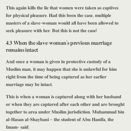
𝐓𝐡𝐢𝐬 𝐚𝐠𝐚𝐢𝐧 𝐤𝐢𝐥𝐥𝐬 𝐭𝐡𝐞 𝐥𝐢𝐞 𝐭𝐡𝐚𝐭 𝐰𝐨𝐦𝐞𝐧 𝐰𝐞𝐫𝐞 𝐭𝐚𝐤𝐞𝐧 𝐚𝐬 𝐜𝐚𝐩𝐭𝐢𝐯𝐞𝐬
𝐟𝐨𝐫 𝐩𝐡𝐲𝐬𝐢𝐜𝐚𝐥 𝐩𝐥𝐞𝐚𝐬𝐮𝐫𝐞. 𝐇𝐚𝐝 𝐭𝐡𝐢𝐬 𝐛𝐞𝐞𝐧 𝐭𝐡𝐞 𝐜𝐚𝐬𝐞, 𝐦𝐮𝐥𝐭𝐢𝐩𝐥𝐞
𝐦𝐚𝐬𝐭𝐞𝐫𝐬 𝐨𝐟 𝐚 𝐬𝐥𝐚𝐯𝐞-𝐰𝐨𝐦𝐚𝐧 𝐰𝐨𝐮𝐥𝐝 𝐚𝐥𝐥 𝐡𝐚𝐯𝐞 𝐛𝐞𝐞𝐧 𝐚𝐥𝐥𝐨𝐰𝐞𝐝 𝐭𝐨
𝐬𝐞𝐞𝐤 𝐩𝐥𝐞𝐚𝐬𝐮𝐫𝐞 𝐰𝐢𝐭𝐡 𝐡𝐞𝐫. 𝐁𝐮𝐭 𝐭𝐡𝐢𝐬 𝐢𝐬 𝐧𝐨𝐭 𝐭𝐡𝐞 𝐜𝐚𝐬𝐞!
𝟒.𝟑 𝐖𝐡𝐞𝐧 𝐭𝐡𝐞 𝐬𝐥𝐚𝐯𝐞-𝐰𝐨𝐦𝐚𝐧’𝐬 𝐩𝐫𝐞𝐯𝐢𝐨𝐮𝐬 𝐦𝐚𝐫𝐫𝐢𝐚𝐠𝐞
𝐫𝐞𝐦𝐚𝐢𝐧𝐬 𝐢𝐧𝐭𝐚𝐜𝐭
𝐀𝐧𝐝 𝐨𝐧𝐜𝐞 𝐚 𝐰𝐨𝐦𝐚𝐧 𝐢𝐬 𝐠𝐢𝐯𝐞𝐧 𝐢𝐧 𝐩𝐫𝐨𝐭𝐞𝐜𝐭𝐢𝐯𝐞 𝐜𝐮𝐬𝐭𝐨𝐝𝐲 𝐨𝐟 𝐚
𝐌𝐮𝐬𝐥𝐢𝐦 𝐦𝐚𝐧, 𝐢𝐭 𝐦𝐚𝐲 𝐡𝐚𝐩𝐩𝐞𝐧 𝐭𝐡𝐚𝐭 𝐬𝐡𝐞 𝐢𝐬 𝐮𝐧𝐥𝐚𝐰𝐟𝐮𝐥 𝐟𝐨𝐫 𝐡𝐢𝐦
𝐫𝐢𝐠𝐡𝐭 𝐟𝐫𝐨𝐦 𝐭𝐡𝐞 𝐭𝐢𝐦𝐞 𝐨𝐟 𝐛𝐞𝐢𝐧𝐠 𝐜𝐚𝐩𝐭𝐮𝐫𝐞𝐝 𝐚𝐬 𝐡𝐞𝐫 𝐞𝐚𝐫𝐥𝐢𝐞𝐫
𝐦𝐚𝐫𝐫𝐢𝐚𝐠𝐞 𝐦𝐚𝐲 𝐛𝐞 𝐢𝐧𝐭𝐚𝐜𝐭.
𝐓𝐡𝐢𝐬 𝐢𝐬 𝐰𝐡𝐞𝐧 𝐚 𝐰𝐨𝐦𝐚𝐧 𝐢𝐬 𝐜𝐚𝐩𝐭𝐮𝐫𝐞𝐝 𝐚𝐥𝐨𝐧𝐠 𝐰𝐢𝐭𝐡 𝐡𝐞𝐫 𝐡𝐮𝐬𝐛𝐚𝐧𝐝
𝐨𝐫 𝐰𝐡𝐞𝐧 𝐭𝐡𝐞𝐲 𝐚𝐫𝐞 𝐜𝐚𝐩𝐭𝐮𝐫𝐞𝐝 𝐚𝐟𝐭𝐞𝐫 𝐞𝐚𝐜𝐡 𝐨𝐭𝐡𝐞𝐫 𝐚𝐧𝐝 𝐚𝐫𝐞 𝐛𝐫𝐨𝐮𝐠𝐡𝐭
𝐭𝐨𝐠𝐞𝐭𝐡𝐞𝐫 𝐭𝐨 𝐚𝐫𝐞𝐚 𝐮𝐧𝐝𝐞𝐫 𝐌𝐮𝐬𝐥𝐢𝐦 𝐣𝐮𝐫𝐢𝐬𝐝𝐢𝐜𝐭𝐢𝐨𝐧. 𝐌𝐮𝐡𝐚𝐦𝐦𝐚𝐝 𝐛𝐢𝐧
𝐚𝐥-𝐇𝐚𝐬𝐚𝐧 𝐚𝐥-𝐒𝐡𝐚𝐲𝐛𝐚𝐧𝐢 – 𝐭𝐡𝐞 𝐬𝐭𝐮𝐝𝐞𝐧𝐭 𝐨𝐟 𝐀𝐛𝐮 𝐇𝐚𝐧𝐢𝐟𝐚, 𝐭𝐡𝐞
𝐈𝐦𝐚𝐦- 𝐬𝐚𝐢𝐝: