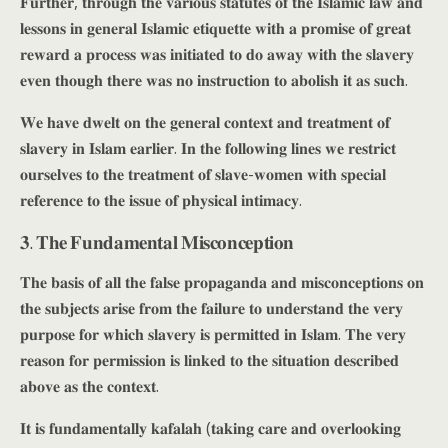
𝐅𝐮𝐫𝐭𝐡𝐞𝐫, 𝐭𝐡𝐫𝐨𝐮𝐠𝐡 𝐭𝐡𝐞 𝐯𝐚𝐫𝐢𝐨𝐮𝐬 𝐬𝐭𝐚𝐭𝐮𝐭𝐞𝐬 𝐨𝐟 𝐭𝐡𝐞 𝐈𝐬𝐥𝐚𝐦𝐢𝐜 𝐥𝐚𝐰 𝐚𝐧𝐝
𝐥𝐞𝐬𝐬𝐨𝐧𝐬 𝐢𝐧 𝐠𝐞𝐧𝐞𝐫𝐚𝐥 𝐈𝐬𝐥𝐚𝐦𝐢𝐜 𝐞𝐭𝐢𝐪𝐮𝐞𝐭𝐭𝐞 𝐰𝐢𝐭𝐡 𝐚 𝐩𝐫𝐨𝐦𝐢𝐬𝐞 𝐨𝐟 𝐠𝐫𝐞𝐚𝐭
𝐫𝐞𝐰𝐚𝐫𝐝 𝐚 𝐩𝐫𝐨𝐜𝐞𝐬𝐬 𝐰𝐚𝐬 𝐢𝐧𝐢𝐭𝐢𝐚𝐭𝐞𝐝 𝐭𝐨 𝐝𝐨 𝐚𝐰𝐚𝐲 𝐰𝐢𝐭𝐡 𝐭𝐡𝐞 𝐬𝐥𝐚𝐯𝐞𝐫𝐲
𝐞𝐯𝐞𝐧 𝐭𝐡𝐨𝐮𝐠𝐡 𝐭𝐡𝐞𝐫𝐞 𝐰𝐚𝐬 𝐧𝐨 𝐢𝐧𝐬𝐭𝐫𝐮𝐜𝐭𝐢𝐨𝐧 𝐭𝐨 𝐚𝐛𝐨𝐥𝐢𝐬𝐡 𝐢𝐭 𝐚𝐬 𝐬𝐮𝐜𝐡.
𝐖𝐞 𝐡𝐚𝐯𝐞 𝐝𝐰𝐞𝐥𝐭 𝐨𝐧 𝐭𝐡𝐞 𝐠𝐞𝐧𝐞𝐫𝐚𝐥 𝐜𝐨𝐧𝐭𝐞𝐱𝐭 𝐚𝐧𝐝 𝐭𝐫𝐞𝐚𝐭𝐦𝐞𝐧𝐭 𝐨𝐟
𝐬𝐥𝐚𝐯𝐞𝐫𝐲 𝐢𝐧 𝐈𝐬𝐥𝐚𝐦 𝐞𝐚𝐫𝐥𝐢𝐞𝐫. 𝐈𝐧 𝐭𝐡𝐞 𝐟𝐨𝐥𝐥𝐨𝐰𝐢𝐧𝐠 𝐥𝐢𝐧𝐞𝐬 𝐰𝐞 𝐫𝐞𝐬𝐭𝐫𝐢𝐜𝐭
𝐨𝐮𝐫𝐬𝐞𝐥𝐯𝐞𝐬 𝐭𝐨 𝐭𝐡𝐞 𝐭𝐫𝐞𝐚𝐭𝐦𝐞𝐧𝐭 𝐨𝐟 𝐬𝐥𝐚𝐯𝐞-𝐰𝐨𝐦𝐞𝐧 𝐰𝐢𝐭𝐡 𝐬𝐩𝐞𝐜𝐢𝐚𝐥
𝐫𝐞𝐟𝐞𝐫𝐞𝐧𝐜𝐞 𝐭𝐨 𝐭𝐡𝐞 𝐢𝐬𝐬𝐮𝐞 𝐨𝐟 𝐩𝐡𝐲𝐬𝐢𝐜𝐚𝐥 𝐢𝐧𝐭𝐢𝐦𝐚𝐜𝐲.
𝟑. 𝐓𝐡𝐞 𝐅𝐮𝐧𝐝𝐚𝐦𝐞𝐧𝐭𝐚𝐥 𝐌𝐢𝐬𝐜𝐨𝐧𝐜𝐞𝐩𝐭𝐢𝐨𝐧
𝐓𝐡𝐞 𝐛𝐚𝐬𝐢𝐬 𝐨𝐟 𝐚𝐥𝐥 𝐭𝐡𝐞 𝐟𝐚𝐥𝐬𝐞 𝐩𝐫𝐨𝐩𝐚𝐠𝐚𝐧𝐝𝐚 𝐚𝐧𝐝 𝐦𝐢𝐬𝐜𝐨𝐧𝐜𝐞𝐩𝐭𝐢𝐨𝐧𝐬 𝐨𝐧
𝐭𝐡𝐞 𝐬𝐮𝐛𝐣𝐞𝐜𝐭𝐬 𝐚𝐫𝐢𝐬𝐞 𝐟𝐫𝐨𝐦 𝐭𝐡𝐞 𝐟𝐚𝐢𝐥𝐮𝐫𝐞 𝐭𝐨 𝐮𝐧𝐝𝐞𝐫𝐬𝐭𝐚𝐧𝐝 𝐭𝐡𝐞 𝐯𝐞𝐫𝐲
𝐩𝐮𝐫𝐩𝐨𝐬𝐞 𝐟𝐨𝐫 𝐰𝐡𝐢𝐜𝐡 𝐬𝐥𝐚𝐯𝐞𝐫𝐲 𝐢𝐬 𝐩𝐞𝐫𝐦𝐢𝐭𝐭𝐞𝐝 𝐢𝐧 𝐈𝐬𝐥𝐚𝐦. 𝐓𝐡𝐞 𝐯𝐞𝐫𝐲
𝐫𝐞𝐚𝐬𝐨𝐧 𝐟𝐨𝐫 𝐩𝐞𝐫𝐦𝐢𝐬𝐬𝐢𝐨𝐧 𝐢𝐬 𝐥𝐢𝐧𝐤𝐞𝐝 𝐭𝐨 𝐭𝐡𝐞 𝐬𝐢𝐭𝐮𝐚𝐭𝐢𝐨𝐧 𝐝𝐞𝐬𝐜𝐫𝐢𝐛𝐞𝐝
𝐚𝐛𝐨𝐯𝐞 𝐚𝐬 𝐭𝐡𝐞 𝐜𝐨𝐧𝐭𝐞𝐱𝐭.
𝐈𝐭 𝐢𝐬 𝐟𝐮𝐧𝐝𝐚𝐦𝐞𝐧𝐭𝐚𝐥𝐥𝐲 𝐤𝐚𝐟𝐚𝐥𝐚𝐡 (𝐭𝐚𝐤𝐢𝐧𝐠 𝐜𝐚𝐫𝐞 𝐚𝐧𝐝 𝐨𝐯𝐞𝐫𝐥𝐨𝐨𝐤𝐢𝐧𝐠