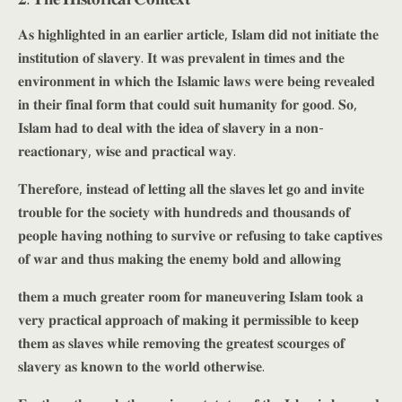
𝐀𝐬 𝐡𝐢𝐠𝐡𝐥𝐢𝐠𝐡𝐭𝐞𝐝 𝐢𝐧 𝐚𝐧 𝐞𝐚𝐫𝐥𝐢𝐞𝐫 𝐚𝐫𝐭𝐢𝐜𝐥𝐞, 𝐈𝐬𝐥𝐚𝐦 𝐝𝐢𝐝 𝐧𝐨𝐭 𝐢𝐧𝐢𝐭𝐢𝐚𝐭𝐞 𝐭𝐡𝐞
𝐢𝐧𝐬𝐭𝐢𝐭𝐮𝐭𝐢𝐨𝐧 𝐨𝐟 𝐬𝐥𝐚𝐯𝐞𝐫𝐲. 𝐈𝐭 𝐰𝐚𝐬 𝐩𝐫𝐞𝐯𝐚𝐥𝐞𝐧𝐭 𝐢𝐧 𝐭𝐢𝐦𝐞𝐬 𝐚𝐧𝐝 𝐭𝐡𝐞
𝐞𝐧𝐯𝐢𝐫𝐨𝐧𝐦𝐞𝐧𝐭 𝐢𝐧 𝐰𝐡𝐢𝐜𝐡 𝐭𝐡𝐞 𝐈𝐬𝐥𝐚𝐦𝐢𝐜 𝐥𝐚𝐰𝐬 𝐰𝐞𝐫𝐞 𝐛𝐞𝐢𝐧𝐠 𝐫𝐞𝐯𝐞𝐚𝐥𝐞𝐝
𝐢𝐧 𝐭𝐡𝐞𝐢𝐫 𝐟𝐢𝐧𝐚𝐥 𝐟𝐨𝐫𝐦 𝐭𝐡𝐚𝐭 𝐜𝐨𝐮𝐥𝐝 𝐬𝐮𝐢𝐭 𝐡𝐮𝐦𝐚𝐧𝐢𝐭𝐲 𝐟𝐨𝐫 𝐠𝐨𝐨𝐝. 𝐒𝐨,
𝐈𝐬𝐥𝐚𝐦 𝐡𝐚𝐝 𝐭𝐨 𝐝𝐞𝐚𝐥 𝐰𝐢𝐭𝐡 𝐭𝐡𝐞 𝐢𝐝𝐞𝐚 𝐨𝐟 𝐬𝐥𝐚𝐯𝐞𝐫𝐲 𝐢𝐧 𝐚 𝐧𝐨𝐧-
𝐫𝐞𝐚𝐜𝐭𝐢𝐨𝐧𝐚𝐫𝐲, 𝐰𝐢𝐬𝐞 𝐚𝐧𝐝 𝐩𝐫𝐚𝐜𝐭𝐢𝐜𝐚𝐥 𝐰𝐚𝐲.
𝐓𝐡𝐞𝐫𝐞𝐟𝐨𝐫𝐞, 𝐢𝐧𝐬𝐭𝐞𝐚𝐝 𝐨𝐟 𝐥𝐞𝐭𝐭𝐢𝐧𝐠 𝐚𝐥𝐥 𝐭𝐡𝐞 𝐬𝐥𝐚𝐯𝐞𝐬 𝐥𝐞𝐭 𝐠𝐨 𝐚𝐧𝐝 𝐢𝐧𝐯𝐢𝐭𝐞
𝐭𝐫𝐨𝐮𝐛𝐥𝐞 𝐟𝐨𝐫 𝐭𝐡𝐞 𝐬𝐨𝐜𝐢𝐞𝐭𝐲 𝐰𝐢𝐭𝐡 𝐡𝐮𝐧𝐝𝐫𝐞𝐝𝐬 𝐚𝐧𝐝 𝐭𝐡𝐨𝐮𝐬𝐚𝐧𝐝𝐬 𝐨𝐟
𝐩𝐞𝐨𝐩𝐥𝐞 𝐡𝐚𝐯𝐢𝐧𝐠 𝐧𝐨𝐭𝐡𝐢𝐧𝐠 𝐭𝐨 𝐬𝐮𝐫𝐯𝐢𝐯𝐞 𝐨𝐫 𝐫𝐞𝐟𝐮𝐬𝐢𝐧𝐠 𝐭𝐨 𝐭𝐚𝐤𝐞 𝐜𝐚𝐩𝐭𝐢𝐯𝐞𝐬
𝐨𝐟 𝐰𝐚𝐫 𝐚𝐧𝐝 𝐭𝐡𝐮𝐬 𝐦𝐚𝐤𝐢𝐧𝐠 𝐭𝐡𝐞 𝐞𝐧𝐞𝐦𝐲 𝐛𝐨𝐥𝐝 𝐚𝐧𝐝 𝐚𝐥𝐥𝐨𝐰𝐢𝐧𝐠
𝐭𝐡𝐞𝐦 𝐚 𝐦𝐮𝐜𝐡 𝐠𝐫𝐞𝐚𝐭𝐞𝐫 𝐫𝐨𝐨𝐦 𝐟𝐨𝐫 𝐦𝐚𝐧𝐞𝐮𝐯𝐞𝐫𝐢𝐧𝐠 𝐈𝐬𝐥𝐚𝐦 𝐭𝐨𝐨𝐤 𝐚
𝐯𝐞𝐫𝐲 𝐩𝐫𝐚𝐜𝐭𝐢𝐜𝐚𝐥 𝐚𝐩𝐩𝐫𝐨𝐚𝐜𝐡 𝐨𝐟 𝐦𝐚𝐤𝐢𝐧𝐠 𝐢𝐭 𝐩𝐞𝐫𝐦𝐢𝐬𝐬𝐢𝐛𝐥𝐞 𝐭𝐨 𝐤𝐞𝐞𝐩
𝐭𝐡𝐞𝐦 𝐚𝐬 𝐬𝐥𝐚𝐯𝐞𝐬 𝐰𝐡𝐢𝐥𝐞 𝐫𝐞𝐦𝐨𝐯𝐢𝐧𝐠 𝐭𝐡𝐞 𝐠𝐫𝐞𝐚𝐭𝐞𝐬𝐭 𝐬𝐜𝐨𝐮𝐫𝐠𝐞𝐬 𝐨𝐟
𝐬𝐥𝐚𝐯𝐞𝐫𝐲 𝐚𝐬 𝐤𝐧𝐨𝐰𝐧 𝐭𝐨 𝐭𝐡𝐞 𝐰𝐨𝐫𝐥𝐝 𝐨𝐭𝐡𝐞𝐫𝐰𝐢𝐬𝐞.