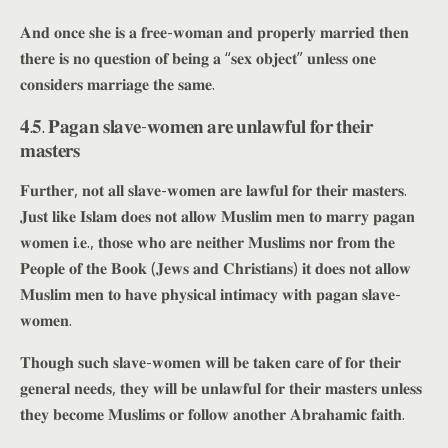
𝐀𝐧𝐝 𝐨𝐧𝐜𝐞 𝐬𝐡𝐞 𝐢𝐬 𝐚 𝐟𝐫𝐞𝐞-𝐰𝐨𝐦𝐚𝐧 𝐚𝐧𝐝 𝐩𝐫𝐨𝐩𝐞𝐫𝐥𝐲 𝐦𝐚𝐫𝐫𝐢𝐞𝐝 𝐭𝐡𝐞𝐧
𝐭𝐡𝐞𝐫𝐞 𝐢𝐬 𝐧𝐨 𝐪𝐮𝐞𝐬𝐭𝐢𝐨𝐧 𝐨𝐟 𝐛𝐞𝐢𝐧𝐠 𝐚 “𝐬𝐞𝐱 𝐨𝐛𝐣𝐞𝐜𝐭” 𝐮𝐧𝐥𝐞𝐬𝐬 𝐨𝐧𝐞
𝐜𝐨𝐧𝐬𝐢𝐝𝐞𝐫𝐬 𝐦𝐚𝐫𝐫𝐢𝐚𝐠𝐞 𝐭𝐡𝐞 𝐬𝐚𝐦𝐞.
𝟒.𝟓. 𝐏𝐚𝐠𝐚𝐧 𝐬𝐥𝐚𝐯𝐞-𝐰𝐨𝐦𝐞𝐧 𝐚𝐫𝐞 𝐮𝐧𝐥𝐚𝐰𝐟𝐮𝐥 𝐟𝐨𝐫 𝐭𝐡𝐞𝐢𝐫
𝐦𝐚𝐬𝐭𝐞𝐫𝐬
𝐅𝐮𝐫𝐭𝐡𝐞𝐫, 𝐧𝐨𝐭 𝐚𝐥𝐥 𝐬𝐥𝐚𝐯𝐞-𝐰𝐨𝐦𝐞𝐧 𝐚𝐫𝐞 𝐥𝐚𝐰𝐟𝐮𝐥 𝐟𝐨𝐫 𝐭𝐡𝐞𝐢𝐫 𝐦𝐚𝐬𝐭𝐞𝐫𝐬.
𝐉𝐮𝐬𝐭 𝐥𝐢𝐤𝐞 𝐈𝐬𝐥𝐚𝐦 𝐝𝐨𝐞𝐬 𝐧𝐨𝐭 𝐚𝐥𝐥𝐨𝐰 𝐌𝐮𝐬𝐥𝐢𝐦 𝐦𝐞𝐧 𝐭𝐨 𝐦𝐚𝐫𝐫𝐲 𝐩𝐚𝐠𝐚𝐧
𝐰𝐨𝐦𝐞𝐧 𝐢.𝐞., 𝐭𝐡𝐨𝐬𝐞 𝐰𝐡𝐨 𝐚𝐫𝐞 𝐧𝐞𝐢𝐭𝐡𝐞𝐫 𝐌𝐮𝐬𝐥𝐢𝐦𝐬 𝐧𝐨𝐫 𝐟𝐫𝐨𝐦 𝐭𝐡𝐞
𝐏𝐞𝐨𝐩𝐥𝐞 𝐨𝐟 𝐭𝐡𝐞 𝐁𝐨𝐨𝐤 (𝐉𝐞𝐰𝐬 𝐚𝐧𝐝 𝐂𝐡𝐫𝐢𝐬𝐭𝐢𝐚𝐧𝐬) 𝐢𝐭 𝐝𝐨𝐞𝐬 𝐧𝐨𝐭 𝐚𝐥𝐥𝐨𝐰
𝐌𝐮𝐬𝐥𝐢𝐦 𝐦𝐞𝐧 𝐭𝐨 𝐡𝐚𝐯𝐞 𝐩𝐡𝐲𝐬𝐢𝐜𝐚𝐥 𝐢𝐧𝐭𝐢𝐦𝐚𝐜𝐲 𝐰𝐢𝐭𝐡 𝐩𝐚𝐠𝐚𝐧 𝐬𝐥𝐚𝐯𝐞-
𝐰𝐨𝐦𝐞𝐧.
𝐓𝐡𝐨𝐮𝐠𝐡 𝐬𝐮𝐜𝐡 𝐬𝐥𝐚𝐯𝐞-𝐰𝐨𝐦𝐞𝐧 𝐰𝐢𝐥𝐥 𝐛𝐞 𝐭𝐚𝐤𝐞𝐧 𝐜𝐚𝐫𝐞 𝐨𝐟 𝐟𝐨𝐫 𝐭𝐡𝐞𝐢𝐫
𝐠𝐞𝐧𝐞𝐫𝐚𝐥 𝐧𝐞𝐞𝐝𝐬, 𝐭𝐡𝐞𝐲 𝐰𝐢𝐥𝐥 𝐛𝐞 𝐮𝐧𝐥𝐚𝐰𝐟𝐮𝐥 𝐟𝐨𝐫 𝐭𝐡𝐞𝐢𝐫 𝐦𝐚𝐬𝐭𝐞𝐫𝐬 𝐮𝐧𝐥𝐞𝐬𝐬
𝐭𝐡𝐞𝐲 𝐛𝐞𝐜𝐨𝐦𝐞 𝐌𝐮𝐬𝐥𝐢𝐦𝐬 𝐨𝐫 𝐟𝐨𝐥𝐥𝐨𝐰 𝐚𝐧𝐨𝐭𝐡𝐞𝐫 𝐀𝐛𝐫𝐚𝐡𝐚𝐦𝐢𝐜 𝐟𝐚𝐢𝐭𝐡.