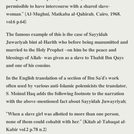
𝐩𝐞𝐫𝐦𝐢𝐬𝐬𝐢𝐛𝐥𝐞 𝐭𝐨 𝐡𝐚𝐯𝐞 𝐢𝐧𝐭𝐞𝐫𝐜𝐨𝐮𝐫𝐬𝐞 𝐰𝐢𝐭𝐡 𝐚 𝐬𝐡𝐚𝐫𝐞𝐝 𝐬𝐥𝐚𝐯𝐞-
𝐰𝐨𝐦𝐚𝐧.” (𝐀𝐥-𝐌𝐮𝐠𝐡𝐧𝐢, 𝐌𝐚𝐭𝐤𝐚𝐛𝐚 𝐚𝐥-𝐐𝐚𝐡𝐢𝐫𝐚𝐡, 𝐂𝐚𝐢𝐫𝐨, 𝟏𝟗𝟔𝟖,
𝐯𝐨𝐥.𝟔 𝐩.𝟔𝟒)
𝐓𝐡𝐞 𝐟𝐚𝐦𝐨𝐮𝐬 𝐞𝐱𝐚𝐦𝐩𝐥𝐞 𝐨𝐟 𝐭𝐡𝐢𝐬 𝐢𝐬 𝐭𝐡𝐞 𝐜𝐚𝐬𝐞 𝐨𝐟 𝐒𝐚𝐲𝐲𝐢𝐝𝐚𝐡
𝐉𝐮𝐰𝐚𝐫𝐢𝐲𝐚𝐡 𝐛𝐢𝐧𝐭 𝐚𝐥-𝐇𝐚𝐫𝐢𝐭𝐡 𝐰𝐡𝐨 𝐛𝐞𝐟𝐨𝐫𝐞 𝐛𝐞𝐢𝐧𝐠 𝐦𝐚𝐧𝐮𝐦𝐢𝐭𝐭𝐞𝐝 𝐚𝐧𝐝
𝐦𝐚𝐫𝐫𝐢𝐞𝐝 𝐭𝐨 𝐭𝐡𝐞 𝐇𝐨𝐥𝐲 𝐏𝐫𝐨𝐩𝐡𝐞𝐭 –𝐨𝐧 𝐡𝐢𝐦 𝐛𝐞 𝐭𝐡𝐞 𝐩𝐞𝐚𝐜𝐞 𝐚𝐧𝐝
𝐛𝐥𝐞𝐬𝐬𝐢𝐧𝐠𝐬 𝐨𝐟 𝐀𝐥𝐥𝐚𝐡- 𝐰𝐚𝐬 𝐠𝐢𝐯𝐞𝐧 𝐚𝐬 𝐚 𝐬𝐥𝐚𝐯𝐞 𝐭𝐨 𝐓𝐡𝐚𝐛𝐢𝐭 𝐈𝐛𝐧 𝐐𝐚𝐲𝐬
𝐚𝐧𝐝 𝐨𝐧𝐞 𝐨𝐟 𝐡𝐢𝐬 𝐜𝐨𝐮𝐬𝐢𝐧𝐬.
𝐈𝐧 𝐭𝐡𝐞 𝐄𝐧𝐠𝐥𝐢𝐬𝐡 𝐭𝐫𝐚𝐧𝐬𝐥𝐚𝐭𝐢𝐨𝐧 𝐨𝐟 𝐚 𝐬𝐞𝐜𝐭𝐢𝐨𝐧 𝐨𝐟 𝐈𝐛𝐧 𝐒𝐚’𝐝’𝐬 𝐰𝐨𝐫𝐤
𝐨𝐟𝐭𝐞𝐧 𝐮𝐬𝐞𝐝 𝐛𝐲 𝐯𝐚𝐫𝐢𝐨𝐮𝐬 𝐚𝐧𝐭𝐢-𝐈𝐬𝐥𝐚𝐦𝐢𝐜 𝐩𝐨𝐥𝐞𝐦𝐢𝐜𝐢𝐬𝐭𝐬 𝐭𝐡𝐞 𝐭𝐫𝐚𝐧𝐬𝐥𝐚𝐭𝐨𝐫,
𝐒. 𝐌𝐨𝐢𝐧𝐮𝐥 𝐇𝐚𝐪 𝐚𝐝𝐝𝐬 𝐭𝐡𝐞 𝐟𝐨𝐥𝐥𝐨𝐰𝐢𝐧𝐠 𝐟𝐨𝐨𝐭𝐧𝐨𝐭𝐞 𝐭𝐨 𝐭𝐡𝐞 𝐧𝐚𝐫𝐫𝐚𝐭𝐢𝐨𝐧
𝐰𝐢𝐭𝐡 𝐭𝐡𝐞 𝐚𝐛𝐨𝐯𝐞-𝐦𝐞𝐧𝐭𝐢𝐨𝐧𝐞𝐝 𝐟𝐚𝐜𝐭 𝐚𝐛𝐨𝐮𝐭 𝐒𝐚𝐲𝐲𝐢𝐝𝐚𝐡 𝐉𝐮𝐰𝐚𝐲𝐫𝐢𝐲𝐚𝐡;
“𝐖𝐡𝐞𝐧 𝐚 𝐬𝐥𝐚𝐯𝐞 𝐠𝐢𝐫𝐥 𝐰𝐚𝐬 𝐚𝐥𝐥𝐨𝐭𝐭𝐞𝐝 𝐭𝐨 𝐦𝐨𝐫𝐞 𝐭𝐡𝐚𝐧 𝐨𝐧𝐞 𝐩𝐞𝐫𝐬𝐨𝐧,
𝐧𝐨𝐧𝐞 𝐨𝐟 𝐭𝐡𝐞𝐦 𝐜𝐨𝐮𝐥𝐝 𝐜𝐨𝐡𝐚𝐛𝐢𝐭 𝐰𝐢𝐭𝐡 𝐡𝐞𝐫.” (𝐊𝐢𝐭𝐚𝐛 𝐚𝐥-𝐓𝐚𝐛𝐚𝐪𝐚𝐭 𝐚𝐥-
𝐊𝐚𝐛𝐢𝐫 𝐯𝐨𝐥.𝟐 𝐩.𝟕𝟖 𝐧.𝟐)