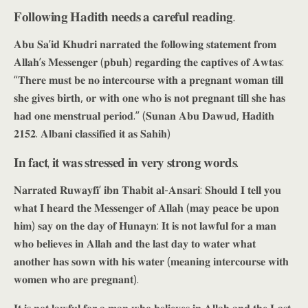
𝐅𝐨𝐥𝐥𝐨𝐰𝐢𝐧𝐠 𝐇𝐚𝐝𝐢𝐭𝐡 𝐧𝐞𝐞𝐝𝐬 𝐚 𝐜𝐚𝐫𝐞𝐟𝐮𝐥 𝐫𝐞𝐚𝐝𝐢𝐧𝐠.
𝐀𝐛𝐮 𝐒𝐚’𝐢𝐝 𝐊𝐡𝐮𝐝𝐫𝐢 𝐧𝐚𝐫𝐫𝐚𝐭𝐞𝐝 𝐭𝐡𝐞 𝐟𝐨𝐥𝐥𝐨𝐰𝐢𝐧𝐠 𝐬𝐭𝐚𝐭𝐞𝐦𝐞𝐧𝐭 𝐟𝐫𝐨𝐦
𝐀𝐥𝐥𝐚𝐡’𝐬 𝐌𝐞𝐬𝐬𝐞𝐧𝐠𝐞𝐫 (𝐩𝐛𝐮𝐡) 𝐫𝐞𝐠𝐚𝐫𝐝𝐢𝐧𝐠 𝐭𝐡𝐞 𝐜𝐚𝐩𝐭𝐢𝐯𝐞𝐬 𝐨𝐟 𝐀𝐰𝐭𝐚𝐬:
“𝐓𝐡𝐞𝐫𝐞 𝐦𝐮𝐬𝐭 𝐛𝐞 𝐧𝐨 𝐢𝐧𝐭𝐞𝐫𝐜𝐨𝐮𝐫𝐬𝐞 𝐰𝐢𝐭𝐡 𝐚 𝐩𝐫𝐞𝐠𝐧𝐚𝐧𝐭 𝐰𝐨𝐦𝐚𝐧 𝐭𝐢𝐥𝐥
𝐬𝐡𝐞 𝐠𝐢𝐯𝐞𝐬 𝐛𝐢𝐫𝐭𝐡, 𝐨𝐫 𝐰𝐢𝐭𝐡 𝐨𝐧𝐞 𝐰𝐡𝐨 𝐢𝐬 𝐧𝐨𝐭 𝐩𝐫𝐞𝐠𝐧𝐚𝐧𝐭 𝐭𝐢𝐥𝐥 𝐬𝐡𝐞 𝐡𝐚𝐬
𝐡𝐚𝐝 𝐨𝐧𝐞 𝐦𝐞𝐧𝐬𝐭𝐫𝐮𝐚𝐥 𝐩𝐞𝐫𝐢𝐨𝐝.” (𝐒𝐮𝐧𝐚𝐧 𝐀𝐛𝐮 𝐃𝐚𝐰𝐮𝐝, 𝐇𝐚𝐝𝐢𝐭𝐡
𝟐𝟏𝟓𝟐. 𝐀𝐥𝐛𝐚𝐧𝐢 𝐜𝐥𝐚𝐬𝐬𝐢𝐟𝐢𝐞𝐝 𝐢𝐭 𝐚𝐬 𝐒𝐚𝐡𝐢𝐡)
𝐈𝐧 𝐟𝐚𝐜𝐭, 𝐢𝐭 𝐰𝐚𝐬 𝐬𝐭𝐫𝐞𝐬𝐬𝐞𝐝 𝐢𝐧 𝐯𝐞𝐫𝐲 𝐬𝐭𝐫𝐨𝐧𝐠 𝐰𝐨𝐫𝐝𝐬.
𝐍𝐚𝐫𝐫𝐚𝐭𝐞𝐝 𝐑𝐮𝐰𝐚𝐲𝐟𝐢’ 𝐢𝐛𝐧 𝐓𝐡𝐚𝐛𝐢𝐭 𝐚𝐥-𝐀𝐧𝐬𝐚𝐫𝐢: 𝐒𝐡𝐨𝐮𝐥𝐝 𝐈 𝐭𝐞𝐥𝐥 𝐲𝐨𝐮
𝐰𝐡𝐚𝐭 𝐈 𝐡𝐞𝐚𝐫𝐝 𝐭𝐡𝐞 𝐌𝐞𝐬𝐬𝐞𝐧𝐠𝐞𝐫 𝐨𝐟 𝐀𝐥𝐥𝐚𝐡 (𝐦𝐚𝐲 𝐩𝐞𝐚𝐜𝐞 𝐛𝐞 𝐮𝐩𝐨𝐧
𝐡𝐢𝐦) 𝐬𝐚𝐲 𝐨𝐧 𝐭𝐡𝐞 𝐝𝐚𝐲 𝐨𝐟 𝐇𝐮𝐧𝐚𝐲𝐧: 𝐈𝐭 𝐢𝐬 𝐧𝐨𝐭 𝐥𝐚𝐰𝐟𝐮𝐥 𝐟𝐨𝐫 𝐚 𝐦𝐚𝐧
𝐰𝐡𝐨 𝐛𝐞𝐥𝐢𝐞𝐯𝐞𝐬 𝐢𝐧 𝐀𝐥𝐥𝐚𝐡 𝐚𝐧𝐝 𝐭𝐡𝐞 𝐥𝐚𝐬𝐭 𝐝𝐚𝐲 𝐭𝐨 𝐰𝐚𝐭𝐞𝐫 𝐰𝐡𝐚𝐭
𝐚𝐧𝐨𝐭𝐡𝐞𝐫 𝐡𝐚𝐬 𝐬𝐨𝐰𝐧 𝐰𝐢𝐭𝐡 𝐡𝐢𝐬 𝐰𝐚𝐭𝐞𝐫 (𝐦𝐞𝐚𝐧𝐢𝐧𝐠 𝐢𝐧𝐭𝐞𝐫𝐜𝐨𝐮𝐫𝐬𝐞 𝐰𝐢𝐭𝐡
𝐰𝐨𝐦𝐞𝐧 𝐰𝐡𝐨 𝐚𝐫𝐞 𝐩𝐫𝐞𝐠𝐧𝐚𝐧𝐭).