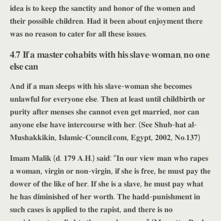
𝐢𝐝𝐞𝐚 𝐢𝐬 𝐭𝐨 𝐤𝐞𝐞𝐩 𝐭𝐡𝐞 𝐬𝐚𝐧𝐜𝐭𝐢𝐭𝐲 𝐚𝐧𝐝 𝐡𝐨𝐧𝐨𝐫 𝐨𝐟 𝐭𝐡𝐞 𝐰𝐨𝐦𝐞𝐧 𝐚𝐧𝐝
𝐭𝐡𝐞𝐢𝐫 𝐩𝐨𝐬𝐬𝐢𝐛𝐥𝐞 𝐜𝐡𝐢𝐥𝐝𝐫𝐞𝐧. 𝐇𝐚𝐝 𝐢𝐭 𝐛𝐞𝐞𝐧 𝐚𝐛𝐨𝐮𝐭 𝐞𝐧𝐣𝐨𝐲𝐦𝐞𝐧𝐭 𝐭𝐡𝐞𝐫𝐞
𝐰𝐚𝐬 𝐧𝐨 𝐫𝐞𝐚𝐬𝐨𝐧 𝐭𝐨 𝐜𝐚𝐭𝐞𝐫 𝐟𝐨𝐫 𝐚𝐥𝐥 𝐭𝐡𝐞𝐬𝐞 𝐢𝐬𝐬𝐮𝐞𝐬.
𝟒.𝟕 𝐈𝐟 𝐚 𝐦𝐚𝐬𝐭𝐞𝐫 𝐜𝐨𝐡𝐚𝐛𝐢𝐭𝐬 𝐰𝐢𝐭𝐡 𝐡𝐢𝐬 𝐬𝐥𝐚𝐯𝐞-𝐰𝐨𝐦𝐚𝐧, 𝐧𝐨 𝐨𝐧𝐞
𝐞𝐥𝐬𝐞 𝐜𝐚𝐧
𝐀𝐧𝐝 𝐢𝐟 𝐚 𝐦𝐚𝐧 𝐬𝐥𝐞𝐞𝐩𝐬 𝐰𝐢𝐭𝐡 𝐡𝐢𝐬 𝐬𝐥𝐚𝐯𝐞-𝐰𝐨𝐦𝐚𝐧 𝐬𝐡𝐞 𝐛𝐞𝐜𝐨𝐦𝐞𝐬
𝐮𝐧𝐥𝐚𝐰𝐟𝐮𝐥 𝐟𝐨𝐫 𝐞𝐯𝐞𝐫𝐲𝐨𝐧𝐞 𝐞𝐥𝐬𝐞. 𝐓𝐡𝐞𝐧 𝐚𝐭 𝐥𝐞𝐚𝐬𝐭 𝐮𝐧𝐭𝐢𝐥 𝐜𝐡𝐢𝐥𝐝𝐛𝐢𝐫𝐭𝐡 𝐨𝐫
𝐩𝐮𝐫𝐢𝐭𝐲 𝐚𝐟𝐭𝐞𝐫 𝐦𝐞𝐧𝐬𝐞𝐬 𝐬𝐡𝐞 𝐜𝐚𝐧𝐧𝐨𝐭 𝐞𝐯𝐞𝐧 𝐠𝐞𝐭 𝐦𝐚𝐫𝐫𝐢𝐞𝐝, 𝐧𝐨𝐫 𝐜𝐚𝐧
𝐚𝐧𝐲𝐨𝐧𝐞 𝐞𝐥𝐬𝐞 𝐡𝐚𝐯𝐞 𝐢𝐧𝐭𝐞𝐫𝐜𝐨𝐮𝐫𝐬𝐞 𝐰𝐢𝐭𝐡 𝐡𝐞𝐫. (𝐒𝐞𝐞 𝐒𝐡𝐮𝐛-𝐡𝐚𝐭 𝐚𝐥-
𝐌𝐮𝐬𝐡𝐚𝐤𝐤𝐢𝐤𝐢𝐧, 𝐈𝐬𝐥𝐚𝐦𝐢𝐜-𝐂𝐨𝐮𝐧𝐜𝐢𝐥.𝐜𝐨𝐦, 𝐄𝐠𝐲𝐩𝐭, 𝟐𝟎𝟎𝟐, 𝐍𝐨.𝟏𝟑𝟕)
𝐈𝐦𝐚𝐦 𝐌𝐚𝐥𝐢𝐤 (𝐝. 𝟏𝟕𝟗 𝐀.𝐇.) 𝐬𝐚𝐢𝐝: “𝐈𝐧 𝐨𝐮𝐫 𝐯𝐢𝐞𝐰 𝐦𝐚𝐧 𝐰𝐡𝐨 𝐫𝐚𝐩𝐞𝐬
𝐚 𝐰𝐨𝐦𝐚𝐧, 𝐯𝐢𝐫𝐠𝐢𝐧 𝐨𝐫 𝐧𝐨𝐧-𝐯𝐢𝐫𝐠𝐢𝐧, 𝐢𝐟 𝐬𝐡𝐞 𝐢𝐬 𝐟𝐫𝐞𝐞, 𝐡𝐞 𝐦𝐮𝐬𝐭 𝐩𝐚𝐲 𝐭𝐡𝐞
𝐝𝐨𝐰𝐞𝐫 𝐨𝐟 𝐭𝐡𝐞 𝐥𝐢𝐤𝐞 𝐨𝐟 𝐡𝐞𝐫. 𝐈𝐟 𝐬𝐡𝐞 𝐢𝐬 𝐚 𝐬𝐥𝐚𝐯𝐞, 𝐡𝐞 𝐦𝐮𝐬𝐭 𝐩𝐚𝐲 𝐰𝐡𝐚𝐭
𝐡𝐞 𝐡𝐚𝐬 𝐝𝐢𝐦𝐢𝐧𝐢𝐬𝐡𝐞𝐝 𝐨𝐟 𝐡𝐞𝐫 𝐰𝐨𝐫𝐭𝐡. 𝐓𝐡𝐞 𝐡𝐚𝐝𝐝-𝐩𝐮𝐧𝐢𝐬𝐡𝐦𝐞𝐧𝐭 𝐢𝐧
𝐬𝐮𝐜𝐡 𝐜𝐚𝐬𝐞𝐬 𝐢𝐬 𝐚𝐩𝐩𝐥𝐢𝐞𝐝 𝐭𝐨 𝐭𝐡𝐞 𝐫𝐚𝐩𝐢𝐬𝐭, 𝐚𝐧𝐝 𝐭𝐡𝐞𝐫𝐞 𝐢𝐬 𝐧𝐨