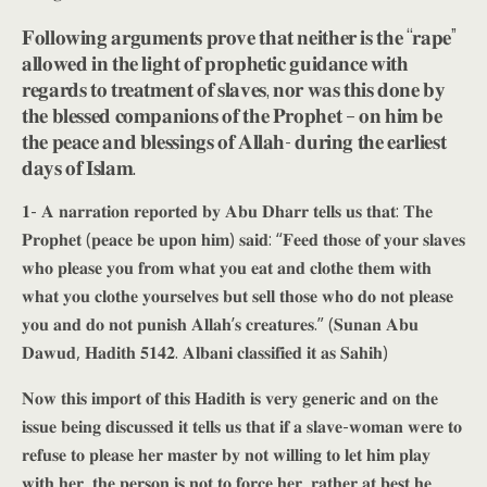
𝐅𝐨𝐥𝐥𝐨𝐰𝐢𝐧𝐠 𝐚𝐫𝐠𝐮𝐦𝐞𝐧𝐭𝐬 𝐩𝐫𝐨𝐯𝐞 𝐭𝐡𝐚𝐭 𝐧𝐞𝐢𝐭𝐡𝐞𝐫 𝐢𝐬 𝐭𝐡𝐞 “𝐫𝐚𝐩𝐞”
𝐚𝐥𝐥𝐨𝐰𝐞𝐝 𝐢𝐧 𝐭𝐡𝐞 𝐥𝐢𝐠𝐡𝐭 𝐨𝐟 𝐩𝐫𝐨𝐩𝐡𝐞𝐭𝐢𝐜 𝐠𝐮𝐢𝐝𝐚𝐧𝐜𝐞 𝐰𝐢𝐭𝐡
𝐫𝐞𝐠𝐚𝐫𝐝𝐬 𝐭𝐨 𝐭𝐫𝐞𝐚𝐭𝐦𝐞𝐧𝐭 𝐨𝐟 𝐬𝐥𝐚𝐯𝐞𝐬, 𝐧𝐨𝐫 𝐰𝐚𝐬 𝐭𝐡𝐢𝐬 𝐝𝐨𝐧𝐞 𝐛𝐲
𝐭𝐡𝐞 𝐛𝐥𝐞𝐬𝐬𝐞𝐝 𝐜𝐨𝐦𝐩𝐚𝐧𝐢𝐨𝐧𝐬 𝐨𝐟 𝐭𝐡𝐞 𝐏𝐫𝐨𝐩𝐡𝐞𝐭 – 𝐨𝐧 𝐡𝐢𝐦 𝐛𝐞
𝐭𝐡𝐞 𝐩𝐞𝐚𝐜𝐞 𝐚𝐧𝐝 𝐛𝐥𝐞𝐬𝐬𝐢𝐧𝐠𝐬 𝐨𝐟 𝐀𝐥𝐥𝐚𝐡- 𝐝𝐮𝐫𝐢𝐧𝐠 𝐭𝐡𝐞 𝐞𝐚𝐫𝐥𝐢𝐞𝐬𝐭
𝐝𝐚𝐲𝐬 𝐨𝐟 𝐈𝐬𝐥𝐚𝐦.
𝟏- 𝐀 𝐧𝐚𝐫𝐫𝐚𝐭𝐢𝐨𝐧 𝐫𝐞𝐩𝐨𝐫𝐭𝐞𝐝 𝐛𝐲 𝐀𝐛𝐮 𝐃𝐡𝐚𝐫𝐫 𝐭𝐞𝐥𝐥𝐬 𝐮𝐬 𝐭𝐡𝐚𝐭: 𝐓𝐡𝐞
𝐏𝐫𝐨𝐩𝐡𝐞𝐭 (𝐩𝐞𝐚𝐜𝐞 𝐛𝐞 𝐮𝐩𝐨𝐧 𝐡𝐢𝐦) 𝐬𝐚𝐢𝐝: “𝐅𝐞𝐞𝐝 𝐭𝐡𝐨𝐬𝐞 𝐨𝐟 𝐲𝐨𝐮𝐫 𝐬𝐥𝐚𝐯𝐞𝐬
𝐰𝐡𝐨 𝐩𝐥𝐞𝐚𝐬𝐞 𝐲𝐨𝐮 𝐟𝐫𝐨𝐦 𝐰𝐡𝐚𝐭 𝐲𝐨𝐮 𝐞𝐚𝐭 𝐚𝐧𝐝 𝐜𝐥𝐨𝐭𝐡𝐞 𝐭𝐡𝐞𝐦 𝐰𝐢𝐭𝐡
𝐰𝐡𝐚𝐭 𝐲𝐨𝐮 𝐜𝐥𝐨𝐭𝐡𝐞 𝐲𝐨𝐮𝐫𝐬𝐞𝐥𝐯𝐞𝐬 𝐛𝐮𝐭 𝐬𝐞𝐥𝐥 𝐭𝐡𝐨𝐬𝐞 𝐰𝐡𝐨 𝐝𝐨 𝐧𝐨𝐭 𝐩𝐥𝐞𝐚𝐬𝐞
𝐲𝐨𝐮 𝐚𝐧𝐝 𝐝𝐨 𝐧𝐨𝐭 𝐩𝐮𝐧𝐢𝐬𝐡 𝐀𝐥𝐥𝐚𝐡’𝐬 𝐜𝐫𝐞𝐚𝐭𝐮𝐫𝐞𝐬.” (𝐒𝐮𝐧𝐚𝐧 𝐀𝐛𝐮
𝐃𝐚𝐰𝐮𝐝, 𝐇𝐚𝐝𝐢𝐭𝐡 𝟓𝟏𝟒𝟐. 𝐀𝐥𝐛𝐚𝐧𝐢 𝐜𝐥𝐚𝐬𝐬𝐢𝐟𝐢𝐞𝐝 𝐢𝐭 𝐚𝐬 𝐒𝐚𝐡𝐢𝐡)
𝐍𝐨𝐰 𝐭𝐡𝐢𝐬 𝐢𝐦𝐩𝐨𝐫𝐭 𝐨𝐟 𝐭𝐡𝐢𝐬 𝐇𝐚𝐝𝐢𝐭𝐡 𝐢𝐬 𝐯𝐞𝐫𝐲 𝐠𝐞𝐧𝐞𝐫𝐢𝐜 𝐚𝐧𝐝 𝐨𝐧 𝐭𝐡𝐞
𝐢𝐬𝐬𝐮𝐞 𝐛𝐞𝐢𝐧𝐠 𝐝𝐢𝐬𝐜𝐮𝐬𝐬𝐞𝐝 𝐢𝐭 𝐭𝐞𝐥𝐥𝐬 𝐮𝐬 𝐭𝐡𝐚𝐭 𝐢𝐟 𝐚 𝐬𝐥𝐚𝐯𝐞-𝐰𝐨𝐦𝐚𝐧 𝐰𝐞𝐫𝐞 𝐭𝐨
𝐫𝐞𝐟𝐮𝐬𝐞 𝐭𝐨 𝐩𝐥𝐞𝐚𝐬𝐞 𝐡𝐞𝐫 𝐦𝐚𝐬𝐭𝐞𝐫 𝐛𝐲 𝐧𝐨𝐭 𝐰𝐢𝐥𝐥𝐢𝐧𝐠 𝐭𝐨 𝐥𝐞𝐭 𝐡𝐢𝐦 𝐩𝐥𝐚𝐲
𝐰𝐢𝐭𝐡 𝐡𝐞𝐫, 𝐭𝐡𝐞 𝐩𝐞𝐫𝐬𝐨𝐧 𝐢𝐬 𝐧𝐨𝐭 𝐭𝐨 𝐟𝐨𝐫𝐜𝐞 𝐡𝐞𝐫, 𝐫𝐚𝐭𝐡𝐞𝐫 𝐚𝐭 𝐛𝐞𝐬𝐭 𝐡𝐞