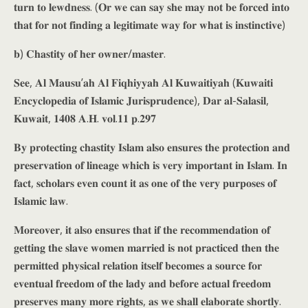
𝐭𝐮𝐫𝐧 𝐭𝐨 𝐥𝐞𝐰𝐝𝐧𝐞𝐬𝐬. (𝐎𝐫 𝐰𝐞 𝐜𝐚𝐧 𝐬𝐚𝐲 𝐬𝐡𝐞 𝐦𝐚𝐲 𝐧𝐨𝐭 𝐛𝐞 𝐟𝐨𝐫𝐜𝐞𝐝 𝐢𝐧𝐭𝐨
𝐭𝐡𝐚𝐭 𝐟𝐨𝐫 𝐧𝐨𝐭 𝐟𝐢𝐧𝐝𝐢𝐧𝐠 𝐚 𝐥𝐞𝐠𝐢𝐭𝐢𝐦𝐚𝐭𝐞 𝐰𝐚𝐲 𝐟𝐨𝐫 𝐰𝐡𝐚𝐭 𝐢𝐬 𝐢𝐧𝐬𝐭𝐢𝐧𝐜𝐭𝐢𝐯𝐞)
𝐛) 𝐂𝐡𝐚𝐬𝐭𝐢𝐭𝐲 𝐨𝐟 𝐡𝐞𝐫 𝐨𝐰𝐧𝐞𝐫/𝐦𝐚𝐬𝐭𝐞𝐫.
𝐒𝐞𝐞, 𝐀𝐥 𝐌𝐚𝐮𝐬𝐮’𝐚𝐡 𝐀𝐥 𝐅𝐢𝐪𝐡𝐢𝐲𝐲𝐚𝐡 𝐀𝐥 𝐊𝐮𝐰𝐚𝐢𝐭𝐢𝐲𝐚𝐡 (𝐊𝐮𝐰𝐚𝐢𝐭𝐢
𝐄𝐧𝐜𝐲𝐜𝐥𝐨𝐩𝐞𝐝𝐢𝐚 𝐨𝐟 𝐈𝐬𝐥𝐚𝐦𝐢𝐜 𝐉𝐮𝐫𝐢𝐬𝐩𝐫𝐮𝐝𝐞𝐧𝐜𝐞), 𝐃𝐚𝐫 𝐚𝐥-𝐒𝐚𝐥𝐚𝐬𝐢𝐥,
𝐊𝐮𝐰𝐚𝐢𝐭, 𝟏𝟒𝟎𝟖 𝐀.𝐇. 𝐯𝐨𝐥.𝟏𝟏 𝐩.𝟐𝟗𝟕
𝐁𝐲 𝐩𝐫𝐨𝐭𝐞𝐜𝐭𝐢𝐧𝐠 𝐜𝐡𝐚𝐬𝐭𝐢𝐭𝐲 𝐈𝐬𝐥𝐚𝐦 𝐚𝐥𝐬𝐨 𝐞𝐧𝐬𝐮𝐫𝐞𝐬 𝐭𝐡𝐞 𝐩𝐫𝐨𝐭𝐞𝐜𝐭𝐢𝐨𝐧 𝐚𝐧𝐝
𝐩𝐫𝐞𝐬𝐞𝐫𝐯𝐚𝐭𝐢𝐨𝐧 𝐨𝐟 𝐥𝐢𝐧𝐞𝐚𝐠𝐞 𝐰𝐡𝐢𝐜𝐡 𝐢𝐬 𝐯𝐞𝐫𝐲 𝐢𝐦𝐩𝐨𝐫𝐭𝐚𝐧𝐭 𝐢𝐧 𝐈𝐬𝐥𝐚𝐦. 𝐈𝐧
𝐟𝐚𝐜𝐭, 𝐬𝐜𝐡𝐨𝐥𝐚𝐫𝐬 𝐞𝐯𝐞𝐧 𝐜𝐨𝐮𝐧𝐭 𝐢𝐭 𝐚𝐬 𝐨𝐧𝐞 𝐨𝐟 𝐭𝐡𝐞 𝐯𝐞𝐫𝐲 𝐩𝐮𝐫𝐩𝐨𝐬𝐞𝐬 𝐨𝐟
𝐈𝐬𝐥𝐚𝐦𝐢𝐜 𝐥𝐚𝐰.
𝐌𝐨𝐫𝐞𝐨𝐯𝐞𝐫, 𝐢𝐭 𝐚𝐥𝐬𝐨 𝐞𝐧𝐬𝐮𝐫𝐞𝐬 𝐭𝐡𝐚𝐭 𝐢𝐟 𝐭𝐡𝐞 𝐫𝐞𝐜𝐨𝐦𝐦𝐞𝐧𝐝𝐚𝐭𝐢𝐨𝐧 𝐨𝐟
𝐠𝐞𝐭𝐭𝐢𝐧𝐠 𝐭𝐡𝐞 𝐬𝐥𝐚𝐯𝐞 𝐰𝐨𝐦𝐞𝐧 𝐦𝐚𝐫𝐫𝐢𝐞𝐝 𝐢𝐬 𝐧𝐨𝐭 𝐩𝐫𝐚𝐜𝐭𝐢𝐜𝐞𝐝 𝐭𝐡𝐞𝐧 𝐭𝐡𝐞
𝐩𝐞𝐫𝐦𝐢𝐭𝐭𝐞𝐝 𝐩𝐡𝐲𝐬𝐢𝐜𝐚𝐥 𝐫𝐞𝐥𝐚𝐭𝐢𝐨𝐧 𝐢𝐭𝐬𝐞𝐥𝐟 𝐛𝐞𝐜𝐨𝐦𝐞𝐬 𝐚 𝐬𝐨𝐮𝐫𝐜𝐞 𝐟𝐨𝐫
𝐞𝐯𝐞𝐧𝐭𝐮𝐚𝐥 𝐟𝐫𝐞𝐞𝐝𝐨𝐦 𝐨𝐟 𝐭𝐡𝐞 𝐥𝐚𝐝𝐲 𝐚𝐧𝐝 𝐛𝐞𝐟𝐨𝐫𝐞 𝐚𝐜𝐭𝐮𝐚𝐥 𝐟𝐫𝐞𝐞𝐝𝐨𝐦
𝐩𝐫𝐞𝐬𝐞𝐫𝐯𝐞𝐬 𝐦𝐚𝐧𝐲 𝐦𝐨𝐫𝐞 𝐫𝐢𝐠𝐡𝐭𝐬, 𝐚𝐬 𝐰𝐞 𝐬𝐡𝐚𝐥𝐥 𝐞𝐥𝐚𝐛𝐨𝐫𝐚𝐭𝐞 𝐬𝐡𝐨𝐫𝐭𝐥𝐲.