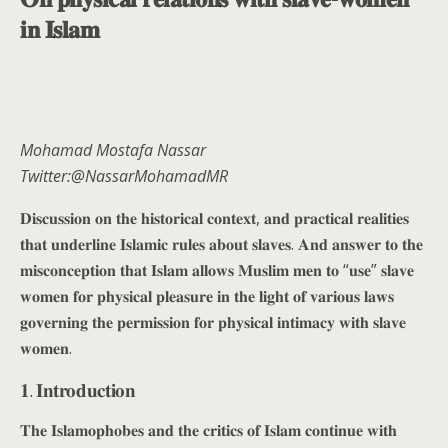
𝐢𝐧 𝐈𝐬𝐥𝐚𝐦
Mohamad Mostafa Nassar
Twitter:@NassarMohamadMR
𝐃𝐢𝐬𝐜𝐮𝐬𝐬𝐢𝐨𝐧 𝐨𝐧 𝐭𝐡𝐞 𝐡𝐢𝐬𝐭𝐨𝐫𝐢𝐜𝐚𝐥 𝐜𝐨𝐧𝐭𝐞𝐱𝐭, 𝐚𝐧𝐝 𝐩𝐫𝐚𝐜𝐭𝐢𝐜𝐚𝐥 𝐫𝐞𝐚𝐥𝐢𝐭𝐢𝐞𝐬
𝐭𝐡𝐚𝐭 𝐮𝐧𝐝𝐞𝐫𝐥𝐢𝐧𝐞 𝐈𝐬𝐥𝐚𝐦𝐢𝐜 𝐫𝐮𝐥𝐞𝐬 𝐚𝐛𝐨𝐮𝐭 𝐬𝐥𝐚𝐯𝐞𝐬. 𝐀𝐧𝐝 𝐚𝐧𝐬𝐰𝐞𝐫 𝐭𝐨 𝐭𝐡𝐞
𝐦𝐢𝐬𝐜𝐨𝐧𝐜𝐞𝐩𝐭𝐢𝐨𝐧 𝐭𝐡𝐚𝐭 𝐈𝐬𝐥𝐚𝐦 𝐚𝐥𝐥𝐨𝐰𝐬 𝐌𝐮𝐬𝐥𝐢𝐦 𝐦𝐞𝐧 𝐭𝐨 “𝐮𝐬𝐞” 𝐬𝐥𝐚𝐯𝐞
𝐰𝐨𝐦𝐞𝐧 𝐟𝐨𝐫 𝐩𝐡𝐲𝐬𝐢𝐜𝐚𝐥 𝐩𝐥𝐞𝐚𝐬𝐮𝐫𝐞 𝐢𝐧 𝐭𝐡𝐞 𝐥𝐢𝐠𝐡𝐭 𝐨𝐟 𝐯𝐚𝐫𝐢𝐨𝐮𝐬 𝐥𝐚𝐰𝐬
𝐠𝐨𝐯𝐞𝐫𝐧𝐢𝐧𝐠 𝐭𝐡𝐞 𝐩𝐞𝐫𝐦𝐢𝐬𝐬𝐢𝐨𝐧 𝐟𝐨𝐫 𝐩𝐡𝐲𝐬𝐢𝐜𝐚𝐥 𝐢𝐧𝐭𝐢𝐦𝐚𝐜𝐲 𝐰𝐢𝐭𝐡 𝐬𝐥𝐚𝐯𝐞
𝐰𝐨𝐦𝐞𝐧.
𝟏. 𝐈𝐧𝐭𝐫𝐨𝐝𝐮𝐜𝐭𝐢𝐨𝐧
𝐓𝐡𝐞 𝐈𝐬𝐥𝐚𝐦𝐨𝐩𝐡𝐨𝐛𝐞𝐬 𝐚𝐧𝐝 𝐭𝐡𝐞 𝐜𝐫𝐢𝐭𝐢𝐜𝐬 𝐨𝐟 𝐈𝐬𝐥𝐚𝐦 𝐜𝐨𝐧𝐭𝐢𝐧𝐮𝐞 𝐰𝐢𝐭𝐡