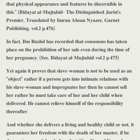
𝐭𝐡𝐚𝐭 𝐩𝐡𝐲𝐬𝐢𝐜𝐚𝐥 𝐚𝐩𝐩𝐞𝐚𝐫𝐚𝐧𝐜𝐞 𝐚𝐧𝐝 𝐟𝐞𝐚𝐭𝐮𝐫𝐞𝐬 𝐛𝐞 𝐝𝐢𝐬𝐜𝐞𝐫𝐧𝐢𝐛𝐥𝐞 𝐢𝐧
𝐭𝐡𝐢𝐬.” (𝐁𝐢𝐝𝐚𝐲𝐚𝐭 𝐚𝐥-𝐌𝐮𝐣𝐭𝐚𝐡𝐢𝐝- 𝐓𝐡𝐞 𝐃𝐢𝐬𝐭𝐢𝐧𝐠𝐮𝐢𝐬𝐡𝐞𝐝 𝐉𝐮𝐫𝐢𝐬𝐭’𝐬
𝐏𝐫𝐞𝐦𝐢𝐞𝐫, 𝐓𝐫𝐚𝐧𝐬𝐥𝐚𝐭𝐞𝐝 𝐛𝐲 𝐈𝐦𝐫𝐚𝐧 𝐀𝐡𝐬𝐚𝐧 𝐍𝐲𝐚𝐳𝐞𝐞, 𝐆𝐚𝐫𝐧𝐞𝐭
𝐏𝐮𝐛𝐥𝐢𝐬𝐡𝐢𝐧𝐠, 𝐯𝐨𝐥.𝟐 𝐩.𝟒𝟕𝟔)
𝐈𝐧 𝐟𝐚𝐜𝐭, 𝐈𝐛𝐧 𝐑𝐮𝐬𝐡𝐝 𝐡𝐚𝐬 𝐫𝐞𝐜𝐨𝐫𝐝𝐞𝐝 𝐭𝐡𝐚𝐭 𝐜𝐨𝐧𝐬𝐞𝐧𝐬𝐮𝐬 𝐡𝐚𝐬 𝐭𝐚𝐤𝐞𝐧
𝐩𝐥𝐚𝐜𝐞 𝐨𝐧 𝐭𝐡𝐞 𝐩𝐫𝐨𝐡𝐢𝐛𝐢𝐭𝐢𝐨𝐧 𝐨𝐟 𝐡𝐞𝐫 𝐬𝐚𝐥𝐞 𝐞𝐯𝐞𝐧 𝐝𝐮𝐫𝐢𝐧𝐠 𝐭𝐡𝐞 𝐭𝐢𝐦𝐞 𝐨𝐟
𝐡𝐞𝐫 𝐩𝐫𝐞𝐠𝐧𝐚𝐧𝐜𝐲. (𝐒𝐞𝐞, 𝐁𝐢𝐝𝐚𝐲𝐚𝐭 𝐚𝐥-𝐌𝐮𝐣𝐭𝐚𝐡𝐢𝐝 𝐯𝐨𝐥.𝟐 𝐩.𝟒𝟕𝟓)
𝐘𝐞𝐭 𝐚𝐠𝐚𝐢𝐧 𝐢𝐭 𝐩𝐫𝐨𝐯𝐞𝐬 𝐭𝐡𝐚𝐭 𝐬𝐥𝐚𝐯𝐞-𝐰𝐨𝐦𝐚𝐧 𝐢𝐬 𝐧𝐨𝐭 𝐭𝐨 𝐛𝐞 𝐮𝐬𝐞𝐝 𝐚𝐬 𝐚𝐧
“𝐨𝐛𝐣𝐞𝐜𝐭” 𝐫𝐚𝐭𝐡𝐞𝐫 𝐢𝐟 𝐚 𝐩𝐞𝐫𝐬𝐨𝐧 𝐠𝐞𝐭𝐬 𝐢𝐧𝐭𝐨 𝐢𝐧𝐭𝐢𝐦𝐚𝐭𝐞 𝐫𝐞𝐥𝐚𝐭𝐢𝐨𝐧𝐬 𝐰𝐢𝐭𝐡
𝐡𝐢𝐬 𝐬𝐥𝐚𝐯𝐞-𝐰𝐨𝐦𝐚𝐧 𝐚𝐧𝐝 𝐢𝐦𝐩𝐫𝐞𝐠𝐧𝐚𝐭𝐞𝐬 𝐡𝐞𝐫 𝐭𝐡𝐞𝐧 𝐡𝐞 𝐜𝐚𝐧𝐧𝐨𝐭 𝐬𝐞𝐥𝐥
𝐡𝐞𝐫 𝐫𝐚𝐭𝐡𝐞𝐫 𝐡𝐞 𝐦𝐮𝐬𝐭 𝐭𝐚𝐤𝐞 𝐜𝐚𝐫𝐞 𝐨𝐟 𝐡𝐞𝐫 𝐚𝐧𝐝 𝐡𝐞𝐫 𝐜𝐡𝐢𝐥𝐝 𝐰𝐡𝐞𝐧
𝐝𝐞𝐥𝐢𝐯𝐞𝐫𝐞𝐝. 𝐇𝐞 𝐜𝐚𝐧𝐧𝐨𝐭 𝐫𝐞𝐥𝐢𝐞𝐯𝐞 𝐡𝐢𝐦𝐬𝐞𝐥𝐟 𝐨𝐟 𝐭𝐡𝐞 𝐫𝐞𝐬𝐩𝐨𝐧𝐬𝐢𝐛𝐢𝐥𝐢𝐭𝐲
𝐭𝐡𝐞𝐫𝐞𝐚𝐟𝐭𝐞𝐫.
𝐀𝐧𝐝 𝐰𝐡𝐞𝐭𝐡𝐞𝐫 𝐬𝐡𝐞 𝐝𝐞𝐥𝐢𝐯𝐞𝐫𝐬 𝐚 𝐥𝐢𝐯𝐢𝐧𝐠 𝐚𝐧𝐝 𝐡𝐞𝐚𝐥𝐭𝐡𝐲 𝐜𝐡𝐢𝐥𝐝 𝐨𝐫 𝐧𝐨𝐭, 𝐢𝐭
𝐠𝐮𝐚𝐫𝐚𝐧𝐭𝐞𝐞𝐬 𝐡𝐞𝐫 𝐟𝐫𝐞𝐞𝐝𝐨𝐦 𝐰𝐢𝐭𝐡 𝐭𝐡𝐞 𝐝𝐞𝐚𝐭𝐡 𝐨𝐟 𝐡𝐞𝐫 𝐦𝐚𝐬𝐭𝐞𝐫, 𝐢𝐟 𝐡𝐞