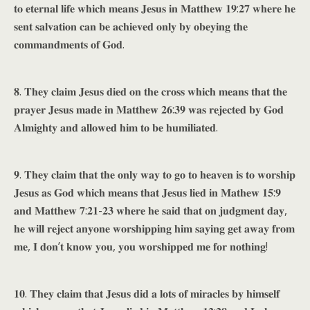
𝐭𝐨 𝐞𝐭𝐞𝐫𝐧𝐚𝐥 𝐥𝐢𝐟𝐞 𝐰𝐡𝐢𝐜𝐡 𝐦𝐞𝐚𝐧𝐬 𝐉𝐞𝐬𝐮𝐬 𝐢𝐧 𝐌𝐚𝐭𝐭𝐡𝐞𝐰 𝟏𝟗:𝟐𝟕 𝐰𝐡𝐞𝐫𝐞 𝐡𝐞
𝐬𝐞𝐧𝐭 𝐬𝐚𝐥𝐯𝐚𝐭𝐢𝐨𝐧 𝐜𝐚𝐧 𝐛𝐞 𝐚𝐜𝐡𝐢𝐞𝐯𝐞𝐝 𝐨𝐧𝐥𝐲 𝐛𝐲 𝐨𝐛𝐞𝐲𝐢𝐧𝐠 𝐭𝐡𝐞
𝐜𝐨𝐦𝐦𝐚𝐧𝐝𝐦𝐞𝐧𝐭𝐬 𝐨𝐟 𝐆𝐨𝐝.
𝟖. 𝐓𝐡𝐞𝐲 𝐜𝐥𝐚𝐢𝐦 𝐉𝐞𝐬𝐮𝐬 𝐝𝐢𝐞𝐝 𝐨𝐧 𝐭𝐡𝐞 𝐜𝐫𝐨𝐬𝐬 𝐰𝐡𝐢𝐜𝐡 𝐦𝐞𝐚𝐧𝐬 𝐭𝐡𝐚𝐭 𝐭𝐡𝐞
𝐩𝐫𝐚𝐲𝐞𝐫 𝐉𝐞𝐬𝐮𝐬 𝐦𝐚𝐝𝐞 𝐢𝐧 𝐌𝐚𝐭𝐭𝐡𝐞𝐰 𝟐𝟔:𝟑𝟗 𝐰𝐚𝐬 𝐫𝐞𝐣𝐞𝐜𝐭𝐞𝐝 𝐛𝐲 𝐆𝐨𝐝
𝐀𝐥𝐦𝐢𝐠𝐡𝐭𝐲 𝐚𝐧𝐝 𝐚𝐥𝐥𝐨𝐰𝐞𝐝 𝐡𝐢𝐦 𝐭𝐨 𝐛𝐞 𝐡𝐮𝐦𝐢𝐥𝐢𝐚𝐭𝐞𝐝.
𝟗. 𝐓𝐡𝐞𝐲 𝐜𝐥𝐚𝐢𝐦 𝐭𝐡𝐚𝐭 𝐭𝐡𝐞 𝐨𝐧𝐥𝐲 𝐰𝐚𝐲 𝐭𝐨 𝐠𝐨 𝐭𝐨 𝐡𝐞𝐚𝐯𝐞𝐧 𝐢𝐬 𝐭𝐨 𝐰𝐨𝐫𝐬𝐡𝐢𝐩
𝐉𝐞𝐬𝐮𝐬 𝐚𝐬 𝐆𝐨𝐝 𝐰𝐡𝐢𝐜𝐡 𝐦𝐞𝐚𝐧𝐬 𝐭𝐡𝐚𝐭 𝐉𝐞𝐬𝐮𝐬 𝐥𝐢𝐞𝐝 𝐢𝐧 𝐌𝐚𝐭𝐡𝐞𝐰 𝟏𝟓:𝟗
𝐚𝐧𝐝 𝐌𝐚𝐭𝐭𝐡𝐞𝐰 𝟕:𝟐𝟏-𝟐𝟑 𝐰𝐡𝐞𝐫𝐞 𝐡𝐞 𝐬𝐚𝐢𝐝 𝐭𝐡𝐚𝐭 𝐨𝐧 𝐣𝐮𝐝𝐠𝐦𝐞𝐧𝐭 𝐝𝐚𝐲,
𝐡𝐞 𝐰𝐢𝐥𝐥 𝐫𝐞𝐣𝐞𝐜𝐭 𝐚𝐧𝐲𝐨𝐧𝐞 𝐰𝐨𝐫𝐬𝐡𝐢𝐩𝐩𝐢𝐧𝐠 𝐡𝐢𝐦 𝐬𝐚𝐲𝐢𝐧𝐠 𝐠𝐞𝐭 𝐚𝐰𝐚𝐲 𝐟𝐫𝐨𝐦
𝐦𝐞, 𝐈 𝐝𝐨𝐧’𝐭 𝐤𝐧𝐨𝐰 𝐲𝐨𝐮, 𝐲𝐨𝐮 𝐰𝐨𝐫𝐬𝐡𝐢𝐩𝐩𝐞𝐝 𝐦𝐞 𝐟𝐨𝐫 𝐧𝐨𝐭𝐡𝐢𝐧𝐠!
𝟏𝟎. 𝐓𝐡𝐞𝐲 𝐜𝐥𝐚𝐢𝐦 𝐭𝐡𝐚𝐭 𝐉𝐞𝐬𝐮𝐬 𝐝𝐢𝐝 𝐚 𝐥𝐨𝐭𝐬 𝐨𝐟 𝐦𝐢𝐫𝐚𝐜𝐥𝐞𝐬 𝐛𝐲 𝐡𝐢𝐦𝐬𝐞𝐥𝐟