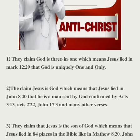
𝟏) 𝐓𝐡𝐞𝐲 𝐜𝐥𝐚𝐢𝐦 𝐆𝐨𝐝 𝐢𝐬 𝐭𝐡𝐫𝐞𝐞-𝐢𝐧-𝐨𝐧𝐞 𝐰𝐡𝐢𝐜𝐡 𝐦𝐞𝐚𝐧𝐬 𝐉𝐞𝐬𝐮𝐬 𝐥𝐢𝐞𝐝 𝐢𝐧
𝐦𝐚𝐫𝐤 𝟏𝟐:𝟐𝟗 𝐭𝐡𝐚𝐭 𝐆𝐨𝐝 𝐢𝐬 𝐮𝐧𝐢𝐪𝐮𝐞𝐥𝐲 𝐎𝐧𝐞 𝐚𝐧𝐝 𝐎𝐧𝐥𝐲.
𝟐)𝐓𝐡𝐞 𝐜𝐥𝐚𝐢𝐦 𝐉𝐞𝐬𝐮𝐬 𝐢𝐬 𝐆𝐨𝐝 𝐰𝐡𝐢𝐜𝐡 𝐦𝐞𝐚𝐧𝐬 𝐭𝐡𝐚𝐭 𝐉𝐞𝐬𝐮𝐬 𝐥𝐢𝐞𝐝 𝐢𝐧
𝐉𝐨𝐡𝐧 𝟖:𝟒𝟎 𝐭𝐡𝐚𝐭 𝐡𝐞 𝐢𝐬 𝐚 𝐦𝐚𝐧 𝐬𝐞𝐧𝐭 𝐛𝐲 𝐆𝐨𝐝 𝐜𝐨𝐧𝐟𝐢𝐫𝐦𝐞𝐝 𝐛𝐲 𝐀𝐜𝐭𝐬
𝟑:𝟏𝟑, 𝐚𝐜𝐭𝐬 𝟐:𝟐𝟐, 𝐉𝐨𝐡𝐧 𝟏𝟕:𝟑 𝐚𝐧𝐝 𝐦𝐚𝐧𝐲 𝐨𝐭𝐡𝐞𝐫 𝐯𝐞𝐫𝐬𝐞𝐬.
𝟑) 𝐓𝐡𝐞𝐲 𝐜𝐥𝐚𝐢𝐦 𝐭𝐡𝐚𝐭 𝐉𝐞𝐬𝐮𝐬 𝐢𝐬 𝐭𝐡𝐞 𝐬𝐨𝐧 𝐨𝐟 𝐆𝐨𝐝 𝐰𝐡𝐢𝐜𝐡 𝐦𝐞𝐚𝐧𝐬 𝐭𝐡𝐚𝐭
𝐉𝐞𝐬𝐮𝐬 𝐥𝐢𝐞𝐝 𝐢𝐧 𝟖𝟒 𝐩𝐥𝐚𝐜𝐞𝐬 𝐢𝐧 𝐭𝐡𝐞 𝐁𝐢𝐛𝐥𝐞 𝐥𝐢𝐤𝐞 𝐢𝐧 𝐌𝐚𝐭𝐡𝐞𝐰 𝟖:𝟐𝟎, 𝐉𝐨𝐡𝐧