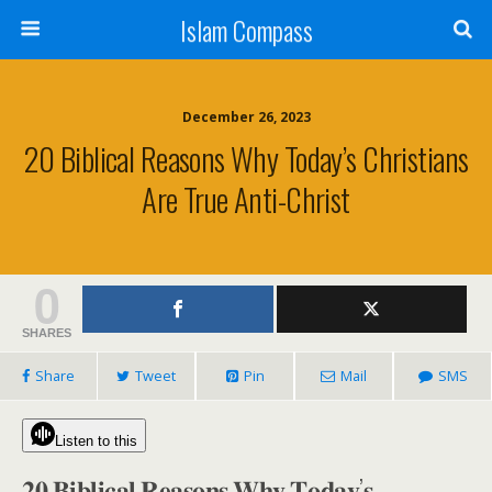
Islam Compass
December 26, 2023
20 Biblical Reasons Why Today’s Christians
Are True Anti-Christ
0
SHARES
Share
Tweet
Pin
Mail
SMS
Listen to this
𝟐𝟎 𝐁𝐢𝐛𝐥𝐢𝐜𝐚𝐥 𝐑𝐞𝐚𝐬𝐨𝐧𝐬 𝐖𝐡𝐲 𝐓𝐨𝐝𝐚𝐲’𝐬