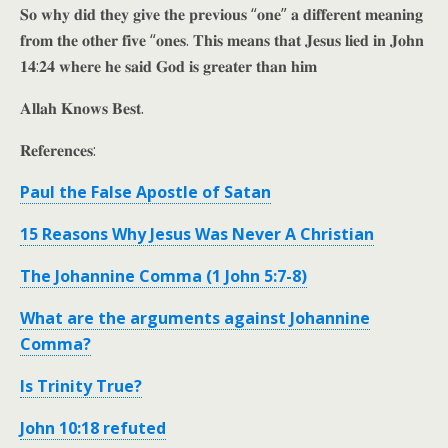
𝐒𝐨 𝐰𝐡𝐲 𝐝𝐢𝐝 𝐭𝐡𝐞𝐲 𝐠𝐢𝐯𝐞 𝐭𝐡𝐞 𝐩𝐫𝐞𝐯𝐢𝐨𝐮𝐬 “𝐨𝐧𝐞” 𝐚 𝐝𝐢𝐟𝐟𝐞𝐫𝐞𝐧𝐭 𝐦𝐞𝐚𝐧𝐢𝐧𝐠
𝐟𝐫𝐨𝐦 𝐭𝐡𝐞 𝐨𝐭𝐡𝐞𝐫 𝐟𝐢𝐯𝐞 “𝐨𝐧𝐞𝐬. 𝐓𝐡𝐢𝐬 𝐦𝐞𝐚𝐧𝐬 𝐭𝐡𝐚𝐭 𝐉𝐞𝐬𝐮𝐬 𝐥𝐢𝐞𝐝 𝐢𝐧 𝐉𝐨𝐡𝐧
𝟏𝟒:𝟐𝟒 𝐰𝐡𝐞𝐫𝐞 𝐡𝐞 𝐬𝐚𝐢𝐝 𝐆𝐨𝐝 𝐢𝐬 𝐠𝐫𝐞𝐚𝐭𝐞𝐫 𝐭𝐡𝐚𝐧 𝐡𝐢𝐦
𝐀𝐥𝐥𝐚𝐡 𝐊𝐧𝐨𝐰𝐬 𝐁𝐞𝐬𝐭.
𝐑𝐞𝐟𝐞𝐫𝐞𝐧𝐜𝐞𝐬:
Paul the False Apostle of Satan
15 Reasons Why Jesus Was Never A Christian
The Johannine Comma (1 John 5:7-8)
What are the arguments against Johannine
Comma?
Is Trinity True?
John 10:18 refuted