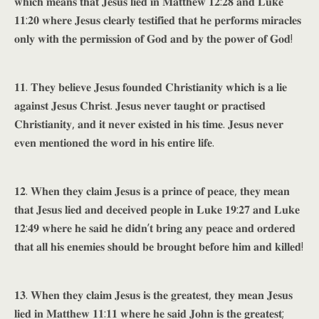
𝐰𝐡𝐢𝐜𝐡 𝐦𝐞𝐚𝐧𝐬 𝐭𝐡𝐚𝐭 𝐉𝐞𝐬𝐮𝐬 𝐥𝐢𝐞𝐝 𝐢𝐧 𝐌𝐚𝐭𝐭𝐡𝐞𝐰 𝟏𝟐:𝟐𝟖 𝐚𝐧𝐝 𝐋𝐮𝐤𝐞
𝟏𝟏:𝟐𝟎 𝐰𝐡𝐞𝐫𝐞 𝐉𝐞𝐬𝐮𝐬 𝐜𝐥𝐞𝐚𝐫𝐥𝐲 𝐭𝐞𝐬𝐭𝐢𝐟𝐢𝐞𝐝 𝐭𝐡𝐚𝐭 𝐡𝐞 𝐩𝐞𝐫𝐟𝐨𝐫𝐦𝐬 𝐦𝐢𝐫𝐚𝐜𝐥𝐞𝐬
𝐨𝐧𝐥𝐲 𝐰𝐢𝐭𝐡 𝐭𝐡𝐞 𝐩𝐞𝐫𝐦𝐢𝐬𝐬𝐢𝐨𝐧 𝐨𝐟 𝐆𝐨𝐝 𝐚𝐧𝐝 𝐛𝐲 𝐭𝐡𝐞 𝐩𝐨𝐰𝐞𝐫 𝐨𝐟 𝐆𝐨𝐝!
𝟏𝟏. 𝐓𝐡𝐞𝐲 𝐛𝐞𝐥𝐢𝐞𝐯𝐞 𝐉𝐞𝐬𝐮𝐬 𝐟𝐨𝐮𝐧𝐝𝐞𝐝 𝐂𝐡𝐫𝐢𝐬𝐭𝐢𝐚𝐧𝐢𝐭𝐲 𝐰𝐡𝐢𝐜𝐡 𝐢𝐬 𝐚 𝐥𝐢𝐞
𝐚𝐠𝐚𝐢𝐧𝐬𝐭 𝐉𝐞𝐬𝐮𝐬 𝐂𝐡𝐫𝐢𝐬𝐭. 𝐉𝐞𝐬𝐮𝐬 𝐧𝐞𝐯𝐞𝐫 𝐭𝐚𝐮𝐠𝐡𝐭 𝐨𝐫 𝐩𝐫𝐚𝐜𝐭𝐢𝐬𝐞𝐝
𝐂𝐡𝐫𝐢𝐬𝐭𝐢𝐚𝐧𝐢𝐭𝐲, 𝐚𝐧𝐝 𝐢𝐭 𝐧𝐞𝐯𝐞𝐫 𝐞𝐱𝐢𝐬𝐭𝐞𝐝 𝐢𝐧 𝐡𝐢𝐬 𝐭𝐢𝐦𝐞. 𝐉𝐞𝐬𝐮𝐬 𝐧𝐞𝐯𝐞𝐫
𝐞𝐯𝐞𝐧 𝐦𝐞𝐧𝐭𝐢𝐨𝐧𝐞𝐝 𝐭𝐡𝐞 𝐰𝐨𝐫𝐝 𝐢𝐧 𝐡𝐢𝐬 𝐞𝐧𝐭𝐢𝐫𝐞 𝐥𝐢𝐟𝐞.
𝟏𝟐. 𝐖𝐡𝐞𝐧 𝐭𝐡𝐞𝐲 𝐜𝐥𝐚𝐢𝐦 𝐉𝐞𝐬𝐮𝐬 𝐢𝐬 𝐚 𝐩𝐫𝐢𝐧𝐜𝐞 𝐨𝐟 𝐩𝐞𝐚𝐜𝐞, 𝐭𝐡𝐞𝐲 𝐦𝐞𝐚𝐧
𝐭𝐡𝐚𝐭 𝐉𝐞𝐬𝐮𝐬 𝐥𝐢𝐞𝐝 𝐚𝐧𝐝 𝐝𝐞𝐜𝐞𝐢𝐯𝐞𝐝 𝐩𝐞𝐨𝐩𝐥𝐞 𝐢𝐧 𝐋𝐮𝐤𝐞 𝟏𝟗:𝟐𝟕 𝐚𝐧𝐝 𝐋𝐮𝐤𝐞
𝟏𝟐:𝟒𝟗 𝐰𝐡𝐞𝐫𝐞 𝐡𝐞 𝐬𝐚𝐢𝐝 𝐡𝐞 𝐝𝐢𝐝𝐧’𝐭 𝐛𝐫𝐢𝐧𝐠 𝐚𝐧𝐲 𝐩𝐞𝐚𝐜𝐞 𝐚𝐧𝐝 𝐨𝐫𝐝𝐞𝐫𝐞𝐝
𝐭𝐡𝐚𝐭 𝐚𝐥𝐥 𝐡𝐢𝐬 𝐞𝐧𝐞𝐦𝐢𝐞𝐬 𝐬𝐡𝐨𝐮𝐥𝐝 𝐛𝐞 𝐛𝐫𝐨𝐮𝐠𝐡𝐭 𝐛𝐞𝐟𝐨𝐫𝐞 𝐡𝐢𝐦 𝐚𝐧𝐝 𝐤𝐢𝐥𝐥𝐞𝐝!
𝟏𝟑. 𝐖𝐡𝐞𝐧 𝐭𝐡𝐞𝐲 𝐜𝐥𝐚𝐢𝐦 𝐉𝐞𝐬𝐮𝐬 𝐢𝐬 𝐭𝐡𝐞 𝐠𝐫𝐞𝐚𝐭𝐞𝐬𝐭, 𝐭𝐡𝐞𝐲 𝐦𝐞𝐚𝐧 𝐉𝐞𝐬𝐮𝐬
𝐥𝐢𝐞𝐝 𝐢𝐧 𝐌𝐚𝐭𝐭𝐡𝐞𝐰 𝟏𝟏:𝟏𝟏 𝐰𝐡𝐞𝐫𝐞 𝐡𝐞 𝐬𝐚𝐢𝐝 𝐉𝐨𝐡𝐧 𝐢𝐬 𝐭𝐡𝐞 𝐠𝐫𝐞𝐚𝐭𝐞𝐬𝐭;