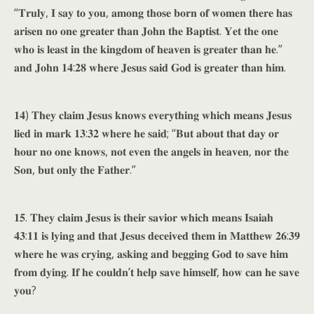
“𝐓𝐫𝐮𝐥𝐲, 𝐈 𝐬𝐚𝐲 𝐭𝐨 𝐲𝐨𝐮, 𝐚𝐦𝐨𝐧𝐠 𝐭𝐡𝐨𝐬𝐞 𝐛𝐨𝐫𝐧 𝐨𝐟 𝐰𝐨𝐦𝐞𝐧 𝐭𝐡𝐞𝐫𝐞 𝐡𝐚𝐬
𝐚𝐫𝐢𝐬𝐞𝐧 𝐧𝐨 𝐨𝐧𝐞 𝐠𝐫𝐞𝐚𝐭𝐞𝐫 𝐭𝐡𝐚𝐧 𝐉𝐨𝐡𝐧 𝐭𝐡𝐞 𝐁𝐚𝐩𝐭𝐢𝐬𝐭. 𝐘𝐞𝐭 𝐭𝐡𝐞 𝐨𝐧𝐞
𝐰𝐡𝐨 𝐢𝐬 𝐥𝐞𝐚𝐬𝐭 𝐢𝐧 𝐭𝐡𝐞 𝐤𝐢𝐧𝐠𝐝𝐨𝐦 𝐨𝐟 𝐡𝐞𝐚𝐯𝐞𝐧 𝐢𝐬 𝐠𝐫𝐞𝐚𝐭𝐞𝐫 𝐭𝐡𝐚𝐧 𝐡𝐞.”
𝐚𝐧𝐝 𝐉𝐨𝐡𝐧 𝟏𝟒:𝟐𝟖 𝐰𝐡𝐞𝐫𝐞 𝐉𝐞𝐬𝐮𝐬 𝐬𝐚𝐢𝐝 𝐆𝐨𝐝 𝐢𝐬 𝐠𝐫𝐞𝐚𝐭𝐞𝐫 𝐭𝐡𝐚𝐧 𝐡𝐢𝐦.
𝟏𝟒) 𝐓𝐡𝐞𝐲 𝐜𝐥𝐚𝐢𝐦 𝐉𝐞𝐬𝐮𝐬 𝐤𝐧𝐨𝐰𝐬 𝐞𝐯𝐞𝐫𝐲𝐭𝐡𝐢𝐧𝐠 𝐰𝐡𝐢𝐜𝐡 𝐦𝐞𝐚𝐧𝐬 𝐉𝐞𝐬𝐮𝐬
𝐥𝐢𝐞𝐝 𝐢𝐧 𝐦𝐚𝐫𝐤 𝟏𝟑:𝟑𝟐 𝐰𝐡𝐞𝐫𝐞 𝐡𝐞 𝐬𝐚𝐢𝐝; “𝐁𝐮𝐭 𝐚𝐛𝐨𝐮𝐭 𝐭𝐡𝐚𝐭 𝐝𝐚𝐲 𝐨𝐫
𝐡𝐨𝐮𝐫 𝐧𝐨 𝐨𝐧𝐞 𝐤𝐧𝐨𝐰𝐬, 𝐧𝐨𝐭 𝐞𝐯𝐞𝐧 𝐭𝐡𝐞 𝐚𝐧𝐠𝐞𝐥𝐬 𝐢𝐧 𝐡𝐞𝐚𝐯𝐞𝐧, 𝐧𝐨𝐫 𝐭𝐡𝐞
𝐒𝐨𝐧, 𝐛𝐮𝐭 𝐨𝐧𝐥𝐲 𝐭𝐡𝐞 𝐅𝐚𝐭𝐡𝐞𝐫.”
𝟏𝟓. 𝐓𝐡𝐞𝐲 𝐜𝐥𝐚𝐢𝐦 𝐉𝐞𝐬𝐮𝐬 𝐢𝐬 𝐭𝐡𝐞𝐢𝐫 𝐬𝐚𝐯𝐢𝐨𝐫 𝐰𝐡𝐢𝐜𝐡 𝐦𝐞𝐚𝐧𝐬 𝐈𝐬𝐚𝐢𝐚𝐡
𝟒𝟑:𝟏𝟏 𝐢𝐬 𝐥𝐲𝐢𝐧𝐠 𝐚𝐧𝐝 𝐭𝐡𝐚𝐭 𝐉𝐞𝐬𝐮𝐬 𝐝𝐞𝐜𝐞𝐢𝐯𝐞𝐝 𝐭𝐡𝐞𝐦 𝐢𝐧 𝐌𝐚𝐭𝐭𝐡𝐞𝐰 𝟐𝟔:𝟑𝟗
𝐰𝐡𝐞𝐫𝐞 𝐡𝐞 𝐰𝐚𝐬 𝐜𝐫𝐲𝐢𝐧𝐠, 𝐚𝐬𝐤𝐢𝐧𝐠 𝐚𝐧𝐝 𝐛𝐞𝐠𝐠𝐢𝐧𝐠 𝐆𝐨𝐝 𝐭𝐨 𝐬𝐚𝐯𝐞 𝐡𝐢𝐦
𝐟𝐫𝐨𝐦 𝐝𝐲𝐢𝐧𝐠. 𝐈𝐟 𝐡𝐞 𝐜𝐨𝐮𝐥𝐝𝐧’𝐭 𝐡𝐞𝐥𝐩 𝐬𝐚𝐯𝐞 𝐡𝐢𝐦𝐬𝐞𝐥𝐟, 𝐡𝐨𝐰 𝐜𝐚𝐧 𝐡𝐞 𝐬𝐚𝐯𝐞
𝐲𝐨𝐮?