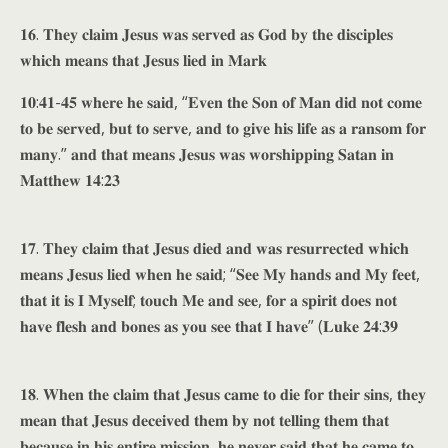
𝟏𝟔. 𝐓𝐡𝐞𝐲 𝐜𝐥𝐚𝐢𝐦 𝐉𝐞𝐬𝐮𝐬 𝐰𝐚𝐬 𝐬𝐞𝐫𝐯𝐞𝐝 𝐚𝐬 𝐆𝐨𝐝 𝐛𝐲 𝐭𝐡𝐞 𝐝𝐢𝐬𝐜𝐢𝐩𝐥𝐞𝐬
𝐰𝐡𝐢𝐜𝐡 𝐦𝐞𝐚𝐧𝐬 𝐭𝐡𝐚𝐭 𝐉𝐞𝐬𝐮𝐬 𝐥𝐢𝐞𝐝 𝐢𝐧 𝐌𝐚𝐫𝐤
𝟏𝟎:𝟒𝟏-𝟒𝟓 𝐰𝐡𝐞𝐫𝐞 𝐡𝐞 𝐬𝐚𝐢𝐝, “𝐄𝐯𝐞𝐧 𝐭𝐡𝐞 𝐒𝐨𝐧 𝐨𝐟 𝐌𝐚𝐧 𝐝𝐢𝐝 𝐧𝐨𝐭 𝐜𝐨𝐦𝐞
𝐭𝐨 𝐛𝐞 𝐬𝐞𝐫𝐯𝐞𝐝, 𝐛𝐮𝐭 𝐭𝐨 𝐬𝐞𝐫𝐯𝐞, 𝐚𝐧𝐝 𝐭𝐨 𝐠𝐢𝐯𝐞 𝐡𝐢𝐬 𝐥𝐢𝐟𝐞 𝐚𝐬 𝐚 𝐫𝐚𝐧𝐬𝐨𝐦 𝐟𝐨𝐫
𝐦𝐚𝐧𝐲.” 𝐚𝐧𝐝 𝐭𝐡𝐚𝐭 𝐦𝐞𝐚𝐧𝐬 𝐉𝐞𝐬𝐮𝐬 𝐰𝐚𝐬 𝐰𝐨𝐫𝐬𝐡𝐢𝐩𝐩𝐢𝐧𝐠 𝐒𝐚𝐭𝐚𝐧 𝐢𝐧
𝐌𝐚𝐭𝐭𝐡𝐞𝐰 𝟏𝟒:𝟐𝟑
𝟏𝟕. 𝐓𝐡𝐞𝐲 𝐜𝐥𝐚𝐢𝐦 𝐭𝐡𝐚𝐭 𝐉𝐞𝐬𝐮𝐬 𝐝𝐢𝐞𝐝 𝐚𝐧𝐝 𝐰𝐚𝐬 𝐫𝐞𝐬𝐮𝐫𝐫𝐞𝐜𝐭𝐞𝐝 𝐰𝐡𝐢𝐜𝐡
𝐦𝐞𝐚𝐧𝐬 𝐉𝐞𝐬𝐮𝐬 𝐥𝐢𝐞𝐝 𝐰𝐡𝐞𝐧 𝐡𝐞 𝐬𝐚𝐢𝐝; “𝐒𝐞𝐞 𝐌𝐲 𝐡𝐚𝐧𝐝𝐬 𝐚𝐧𝐝 𝐌𝐲 𝐟𝐞𝐞𝐭,
𝐭𝐡𝐚𝐭 𝐢𝐭 𝐢𝐬 𝐈 𝐌𝐲𝐬𝐞𝐥𝐟; 𝐭𝐨𝐮𝐜𝐡 𝐌𝐞 𝐚𝐧𝐝 𝐬𝐞𝐞, 𝐟𝐨𝐫 𝐚 𝐬𝐩𝐢𝐫𝐢𝐭 𝐝𝐨𝐞𝐬 𝐧𝐨𝐭
𝐡𝐚𝐯𝐞 𝐟𝐥𝐞𝐬𝐡 𝐚𝐧𝐝 𝐛𝐨𝐧𝐞𝐬 𝐚𝐬 𝐲𝐨𝐮 𝐬𝐞𝐞 𝐭𝐡𝐚𝐭 𝐈 𝐡𝐚𝐯𝐞” (𝐋𝐮𝐤𝐞 𝟐𝟒:𝟑𝟗
𝟏𝟖. 𝐖𝐡𝐞𝐧 𝐭𝐡𝐞 𝐜𝐥𝐚𝐢𝐦 𝐭𝐡𝐚𝐭 𝐉𝐞𝐬𝐮𝐬 𝐜𝐚𝐦𝐞 𝐭𝐨 𝐝𝐢𝐞 𝐟𝐨𝐫 𝐭𝐡𝐞𝐢𝐫 𝐬𝐢𝐧𝐬, 𝐭𝐡𝐞𝐲
𝐦𝐞𝐚𝐧 𝐭𝐡𝐚𝐭 𝐉𝐞𝐬𝐮𝐬 𝐝𝐞𝐜𝐞𝐢𝐯𝐞𝐝 𝐭𝐡𝐞𝐦 𝐛𝐲 𝐧𝐨𝐭 𝐭𝐞𝐥𝐥𝐢𝐧𝐠 𝐭𝐡𝐞𝐦 𝐭𝐡𝐚𝐭
𝐛𝐞𝐜𝐚𝐮𝐬𝐞 𝐢𝐧 𝐡𝐢𝐬 𝐞𝐧𝐭𝐢𝐫𝐞 𝐦𝐢𝐬𝐬𝐢𝐨𝐧, 𝐡𝐞 𝐧𝐞𝐯𝐞𝐫 𝐬𝐚𝐢𝐝 𝐭𝐡𝐚𝐭 𝐡𝐞 𝐜𝐚𝐦𝐞 𝐭𝐨