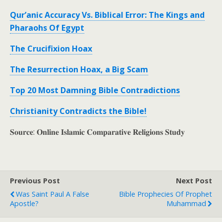
Qur’anic Accuracy Vs. Biblical Error: The Kings and
Pharaohs Of Egypt
The Crucifixion Hoax
The Resurrection Hoax, a Big Scam
Top 20 Most Damning Bible Contradictions
Christianity Contradicts the Bible!
𝐒𝐨𝐮𝐫𝐜𝐞: 𝐎𝐧𝐥𝐢𝐧𝐞 𝐈𝐬𝐥𝐚𝐦𝐢𝐜 𝐂𝐨𝐦𝐩𝐚𝐫𝐚𝐭𝐢𝐯𝐞 𝐑𝐞𝐥𝐢𝐠𝐢𝐨𝐧𝐬 𝐒𝐭𝐮𝐝𝐲
Previous Post
Next Post
Was Saint Paul A False
Bible Prophecies Of Prophet
Apostle?
Muhammad