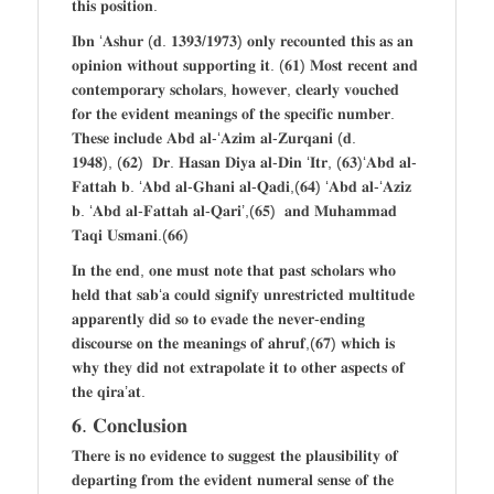
𝐭𝐡𝐢𝐬 𝐩𝐨𝐬𝐢𝐭𝐢𝐨𝐧.
𝐈𝐛𝐧 ‘𝐀𝐬𝐡𝐮𝐫 (𝐝. 𝟏𝟑𝟗𝟑/𝟏𝟗𝟕𝟑) 𝐨𝐧𝐥𝐲 𝐫𝐞𝐜𝐨𝐮𝐧𝐭𝐞𝐝 𝐭𝐡𝐢𝐬 𝐚𝐬 𝐚𝐧
𝐨𝐩𝐢𝐧𝐢𝐨𝐧 𝐰𝐢𝐭𝐡𝐨𝐮𝐭 𝐬𝐮𝐩𝐩𝐨𝐫𝐭𝐢𝐧𝐠 𝐢𝐭. (𝟔𝟏) 𝐌𝐨𝐬𝐭 𝐫𝐞𝐜𝐞𝐧𝐭 𝐚𝐧𝐝
𝐜𝐨𝐧𝐭𝐞𝐦𝐩𝐨𝐫𝐚𝐫𝐲 𝐬𝐜𝐡𝐨𝐥𝐚𝐫𝐬, 𝐡𝐨𝐰𝐞𝐯𝐞𝐫, 𝐜𝐥𝐞𝐚𝐫𝐥𝐲 𝐯𝐨𝐮𝐜𝐡𝐞𝐝
𝐟𝐨𝐫 𝐭𝐡𝐞 𝐞𝐯𝐢𝐝𝐞𝐧𝐭 𝐦𝐞𝐚𝐧𝐢𝐧𝐠𝐬 𝐨𝐟 𝐭𝐡𝐞 𝐬𝐩𝐞𝐜𝐢𝐟𝐢𝐜 𝐧𝐮𝐦𝐛𝐞𝐫.
𝐓𝐡𝐞𝐬𝐞 𝐢𝐧𝐜𝐥𝐮𝐝𝐞 𝐀𝐛𝐝 𝐚𝐥-‘𝐀𝐳𝐢𝐦 𝐚𝐥-𝐙𝐮𝐫𝐪𝐚𝐧𝐢 (𝐝.
𝟏𝟗𝟒𝟖), (𝟔𝟐) 𝐃𝐫. 𝐇𝐚𝐬𝐚𝐧 𝐃𝐢𝐲𝐚 𝐚𝐥-𝐃𝐢𝐧 ‘𝐈𝐭𝐫, (𝟔𝟑)‘𝐀𝐛𝐝 𝐚𝐥-
𝐅𝐚𝐭𝐭𝐚𝐡 𝐛. ‘𝐀𝐛𝐝 𝐚𝐥-𝐆𝐡𝐚𝐧𝐢 𝐚𝐥-𝐐𝐚𝐝𝐢,(𝟔𝟒) ‘𝐀𝐛𝐝 𝐚𝐥-‘𝐀𝐳𝐢𝐳
𝐛. ‘𝐀𝐛𝐝 𝐚𝐥-𝐅𝐚𝐭𝐭𝐚𝐡 𝐚𝐥-𝐐𝐚𝐫𝐢’,(𝟔𝟓) 𝐚𝐧𝐝 𝐌𝐮𝐡𝐚𝐦𝐦𝐚𝐝
𝐓𝐚𝐪𝐢 𝐔𝐬𝐦𝐚𝐧𝐢.(𝟔𝟔)
𝐈𝐧 𝐭𝐡𝐞 𝐞𝐧𝐝, 𝐨𝐧𝐞 𝐦𝐮𝐬𝐭 𝐧𝐨𝐭𝐞 𝐭𝐡𝐚𝐭 𝐩𝐚𝐬𝐭 𝐬𝐜𝐡𝐨𝐥𝐚𝐫𝐬 𝐰𝐡𝐨
𝐡𝐞𝐥𝐝 𝐭𝐡𝐚𝐭 𝐬𝐚𝐛‘𝐚 𝐜𝐨𝐮𝐥𝐝 𝐬𝐢𝐠𝐧𝐢𝐟𝐲 𝐮𝐧𝐫𝐞𝐬𝐭𝐫𝐢𝐜𝐭𝐞𝐝 𝐦𝐮𝐥𝐭𝐢𝐭𝐮𝐝𝐞
𝐚𝐩𝐩𝐚𝐫𝐞𝐧𝐭𝐥𝐲 𝐝𝐢𝐝 𝐬𝐨 𝐭𝐨 𝐞𝐯𝐚𝐝𝐞 𝐭𝐡𝐞 𝐧𝐞𝐯𝐞𝐫-𝐞𝐧𝐝𝐢𝐧𝐠
𝐝𝐢𝐬𝐜𝐨𝐮𝐫𝐬𝐞 𝐨𝐧 𝐭𝐡𝐞 𝐦𝐞𝐚𝐧𝐢𝐧𝐠𝐬 𝐨𝐟 𝐚𝐡𝐫𝐮𝐟,(𝟔𝟕) 𝐰𝐡𝐢𝐜𝐡 𝐢𝐬
𝐰𝐡𝐲 𝐭𝐡𝐞𝐲 𝐝𝐢𝐝 𝐧𝐨𝐭 𝐞𝐱𝐭𝐫𝐚𝐩𝐨𝐥𝐚𝐭𝐞 𝐢𝐭 𝐭𝐨 𝐨𝐭𝐡𝐞𝐫 𝐚𝐬𝐩𝐞𝐜𝐭𝐬 𝐨𝐟
𝐭𝐡𝐞 𝐪𝐢𝐫𝐚’𝐚𝐭.
𝟔. 𝐂𝐨𝐧𝐜𝐥𝐮𝐬𝐢𝐨𝐧
𝐓𝐡𝐞𝐫𝐞 𝐢𝐬 𝐧𝐨 𝐞𝐯𝐢𝐝𝐞𝐧𝐜𝐞 𝐭𝐨 𝐬𝐮𝐠𝐠𝐞𝐬𝐭 𝐭𝐡𝐞 𝐩𝐥𝐚𝐮𝐬𝐢𝐛𝐢𝐥𝐢𝐭𝐲 𝐨𝐟
𝐝𝐞𝐩𝐚𝐫𝐭𝐢𝐧𝐠 𝐟𝐫𝐨𝐦 𝐭𝐡𝐞 𝐞𝐯𝐢𝐝𝐞𝐧𝐭 𝐧𝐮𝐦𝐞𝐫𝐚𝐥 𝐬𝐞𝐧𝐬𝐞 𝐨𝐟 𝐭𝐡𝐞