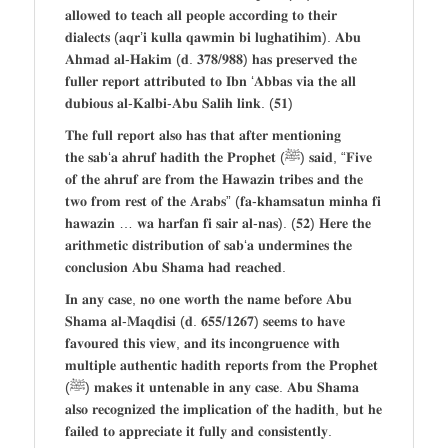
𝐚𝐥𝐥𝐨𝐰𝐞𝐝 𝐭𝐨 𝐭𝐞𝐚𝐜𝐡 𝐚𝐥𝐥 𝐩𝐞𝐨𝐩𝐥𝐞 𝐚𝐜𝐜𝐨𝐫𝐝𝐢𝐧𝐠 𝐭𝐨 𝐭𝐡𝐞𝐢𝐫
𝐝𝐢𝐚𝐥𝐞𝐜𝐭𝐬 (𝐚𝐪𝐫’𝐢 𝐤𝐮𝐥𝐥𝐚 𝐪𝐚𝐰𝐦𝐢𝐧 𝐛𝐢 𝐥𝐮𝐠𝐡𝐚𝐭𝐢𝐡𝐢𝐦). 𝐀𝐛𝐮
𝐀𝐡𝐦𝐚𝐝 𝐚𝐥-𝐇𝐚𝐤𝐢𝐦 (𝐝. 𝟑𝟕𝟖/𝟗𝟖𝟖) 𝐡𝐚𝐬 𝐩𝐫𝐞𝐬𝐞𝐫𝐯𝐞𝐝 𝐭𝐡𝐞
𝐟𝐮𝐥𝐥𝐞𝐫 𝐫𝐞𝐩𝐨𝐫𝐭 𝐚𝐭𝐭𝐫𝐢𝐛𝐮𝐭𝐞𝐝 𝐭𝐨 𝐈𝐛𝐧 ‘𝐀𝐛𝐛𝐚𝐬 𝐯𝐢𝐚 𝐭𝐡𝐞 𝐚𝐥𝐥
𝐝𝐮𝐛𝐢𝐨𝐮𝐬 𝐚𝐥-𝐊𝐚𝐥𝐛𝐢-𝐀𝐛𝐮 𝐒𝐚𝐥𝐢𝐡 𝐥𝐢𝐧𝐤. (𝟓𝟏)
𝐓𝐡𝐞 𝐟𝐮𝐥𝐥 𝐫𝐞𝐩𝐨𝐫𝐭 𝐚𝐥𝐬𝐨 𝐡𝐚𝐬 𝐭𝐡𝐚𝐭 𝐚𝐟𝐭𝐞𝐫 𝐦𝐞𝐧𝐭𝐢𝐨𝐧𝐢𝐧𝐠
𝐭𝐡𝐞 𝐬𝐚𝐛‘𝐚 𝐚𝐡𝐫𝐮𝐟 𝐡𝐚𝐝𝐢𝐭𝐡 𝐭𝐡𝐞 𝐏𝐫𝐨𝐩𝐡𝐞𝐭 (ﷺ) 𝐬𝐚𝐢𝐝, “𝐅𝐢𝐯𝐞
𝐨𝐟 𝐭𝐡𝐞 𝐚𝐡𝐫𝐮𝐟 𝐚𝐫𝐞 𝐟𝐫𝐨𝐦 𝐭𝐡𝐞 𝐇𝐚𝐰𝐚𝐳𝐢𝐧 𝐭𝐫𝐢𝐛𝐞𝐬 𝐚𝐧𝐝 𝐭𝐡𝐞
𝐭𝐰𝐨 𝐟𝐫𝐨𝐦 𝐫𝐞𝐬𝐭 𝐨𝐟 𝐭𝐡𝐞 𝐀𝐫𝐚𝐛𝐬” (𝐟𝐚-𝐤𝐡𝐚𝐦𝐬𝐚𝐭𝐮𝐧 𝐦𝐢𝐧𝐡𝐚 𝐟𝐢
𝐡𝐚𝐰𝐚𝐳𝐢𝐧 … 𝐰𝐚 𝐡𝐚𝐫𝐟𝐚𝐧 𝐟𝐢 𝐬𝐚𝐢𝐫 𝐚𝐥-𝐧𝐚𝐬). (𝟓𝟐) 𝐇𝐞𝐫𝐞 𝐭𝐡𝐞
𝐚𝐫𝐢𝐭𝐡𝐦𝐞𝐭𝐢𝐜 𝐝𝐢𝐬𝐭𝐫𝐢𝐛𝐮𝐭𝐢𝐨𝐧 𝐨𝐟 𝐬𝐚𝐛‘𝐚 𝐮𝐧𝐝𝐞𝐫𝐦𝐢𝐧𝐞𝐬 𝐭𝐡𝐞
𝐜𝐨𝐧𝐜𝐥𝐮𝐬𝐢𝐨𝐧 𝐀𝐛𝐮 𝐒𝐡𝐚𝐦𝐚 𝐡𝐚𝐝 𝐫𝐞𝐚𝐜𝐡𝐞𝐝.
𝐈𝐧 𝐚𝐧𝐲 𝐜𝐚𝐬𝐞, 𝐧𝐨 𝐨𝐧𝐞 𝐰𝐨𝐫𝐭𝐡 𝐭𝐡𝐞 𝐧𝐚𝐦𝐞 𝐛𝐞𝐟𝐨𝐫𝐞 𝐀𝐛𝐮
𝐒𝐡𝐚𝐦𝐚 𝐚𝐥-𝐌𝐚𝐪𝐝𝐢𝐬𝐢 (𝐝. 𝟔𝟓𝟓/𝟏𝟐𝟔𝟕) 𝐬𝐞𝐞𝐦𝐬 𝐭𝐨 𝐡𝐚𝐯𝐞
𝐟𝐚𝐯𝐨𝐮𝐫𝐞𝐝 𝐭𝐡𝐢𝐬 𝐯𝐢𝐞𝐰, 𝐚𝐧𝐝 𝐢𝐭𝐬 𝐢𝐧𝐜𝐨𝐧𝐠𝐫𝐮𝐞𝐧𝐜𝐞 𝐰𝐢𝐭𝐡
𝐦𝐮𝐥𝐭𝐢𝐩𝐥𝐞 𝐚𝐮𝐭𝐡𝐞𝐧𝐭𝐢𝐜 𝐡𝐚𝐝𝐢𝐭𝐡 𝐫𝐞𝐩𝐨𝐫𝐭𝐬 𝐟𝐫𝐨𝐦 𝐭𝐡𝐞 𝐏𝐫𝐨𝐩𝐡𝐞𝐭
(ﷺ) 𝐦𝐚𝐤𝐞𝐬 𝐢𝐭 𝐮𝐧𝐭𝐞𝐧𝐚𝐛𝐥𝐞 𝐢𝐧 𝐚𝐧𝐲 𝐜𝐚𝐬𝐞. 𝐀𝐛𝐮 𝐒𝐡𝐚𝐦𝐚
𝐚𝐥𝐬𝐨 𝐫𝐞𝐜𝐨𝐠𝐧𝐢𝐳𝐞𝐝 𝐭𝐡𝐞 𝐢𝐦𝐩𝐥𝐢𝐜𝐚𝐭𝐢𝐨𝐧 𝐨𝐟 𝐭𝐡𝐞 𝐡𝐚𝐝𝐢𝐭𝐡, 𝐛𝐮𝐭 𝐡𝐞
𝐟𝐚𝐢𝐥𝐞𝐝 𝐭𝐨 𝐚𝐩𝐩𝐫𝐞𝐜𝐢𝐚𝐭𝐞 𝐢𝐭 𝐟𝐮𝐥𝐥𝐲 𝐚𝐧𝐝 𝐜𝐨𝐧𝐬𝐢𝐬𝐭𝐞𝐧𝐭𝐥𝐲.