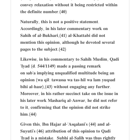
𝐜𝐨𝐧𝐯𝐞𝐲 𝐫𝐞𝐥𝐚𝐱𝐚𝐭𝐢𝐨𝐧 𝐰𝐢𝐭𝐡𝐨𝐮𝐭 𝐢𝐭 𝐛𝐞𝐢𝐧𝐠 𝐫𝐞𝐬𝐭𝐫𝐢𝐜𝐭𝐞𝐝 𝐰𝐢𝐭𝐡𝐢𝐧
𝐭𝐡𝐞 𝐝𝐞𝐟𝐢𝐧𝐢𝐭𝐞 𝐧𝐮𝐦𝐛𝐞𝐫.(𝟒𝟎)
𝐍𝐚𝐭𝐮𝐫𝐚𝐥𝐥𝐲, 𝐭𝐡𝐢𝐬 𝐢𝐬 𝐧𝐨𝐭 𝐚 𝐩𝐨𝐬𝐢𝐭𝐢𝐯𝐞 𝐬𝐭𝐚𝐭𝐞𝐦𝐞𝐧𝐭.
𝐀𝐜𝐜𝐨𝐫𝐝𝐢𝐧𝐠𝐥𝐲, 𝐢𝐧 𝐡𝐢𝐬 𝐥𝐚𝐭𝐞𝐫 𝐜𝐨𝐦𝐦𝐞𝐧𝐭𝐚𝐫𝐲 𝐰𝐨𝐫𝐤 𝐨𝐧
𝐒𝐚𝐡𝐢𝐡 𝐨𝐟 𝐚𝐥-𝐁𝐮𝐤𝐡𝐚𝐫𝐢,(𝟒𝟏) 𝐚𝐥-𝐊𝐡𝐚𝐭𝐭𝐚𝐛𝐢 𝐝𝐢𝐝 𝐧𝐨𝐭
𝐦𝐞𝐧𝐭𝐢𝐨𝐧 𝐭𝐡𝐢𝐬 𝐨𝐩𝐢𝐧𝐢𝐨𝐧, 𝐚𝐥𝐭𝐡𝐨𝐮𝐠𝐡 𝐡𝐞 𝐝𝐞𝐯𝐨𝐭𝐞𝐝 𝐬𝐞𝐯𝐞𝐫𝐚𝐥
𝐩𝐚𝐠𝐞𝐬 𝐭𝐨 𝐭𝐡𝐞 𝐬𝐮𝐛𝐣𝐞𝐜𝐭.(𝟒𝟐)
𝐋𝐢𝐤𝐞𝐰𝐢𝐬𝐞, 𝐢𝐧 𝐡𝐢𝐬 𝐜𝐨𝐦𝐦𝐞𝐧𝐭𝐚𝐫𝐲 𝐭𝐨 𝐒𝐚𝐡𝐢𝐡 𝐌𝐮𝐬𝐥𝐢𝐦, 𝐐𝐚𝐝𝐢
‘𝐈𝐲𝐚𝐝 (𝐝. 𝟓𝟒𝟒/𝟏𝟏𝟒𝟗) 𝐦𝐚𝐝𝐞 𝐚 𝐩𝐚𝐬𝐬𝐢𝐧𝐠 𝐫𝐞𝐦𝐚𝐫𝐤
𝐨𝐧 𝐬𝐚𝐛‘𝐚 𝐢𝐦𝐩𝐥𝐲𝐢𝐧𝐠 𝐮𝐧𝐪𝐮𝐚𝐥𝐢𝐟𝐢𝐞𝐝 𝐦𝐮𝐥𝐭𝐢𝐭𝐮𝐝𝐞 𝐛𝐞𝐢𝐧𝐠 𝐚𝐧
𝐨𝐩𝐢𝐧𝐢𝐨𝐧 (𝐰𝐚 𝐪𝐢𝐥: 𝐭𝐚𝐰𝐚𝐬𝐬𝐚 𝐰𝐚 𝐭𝐚𝐬-𝐡𝐢𝐥 𝐰𝐚 𝐥𝐚𝐦 𝐲𝐮𝐪𝐬𝐚𝐝
𝐛𝐢𝐡𝐢 𝐚𝐥-𝐡𝐚𝐬𝐫),(𝟒𝟑) 𝐰𝐢𝐭𝐡𝐨𝐮𝐭 𝐞𝐧𝐠𝐚𝐠𝐢𝐧𝐠 𝐚𝐧𝐲 𝐟𝐮𝐫𝐭𝐡𝐞𝐫.
𝐌𝐨𝐫𝐞𝐨𝐯𝐞𝐫, 𝐢𝐧 𝐡𝐢𝐬 𝐫𝐚𝐭𝐡𝐞𝐫 𝐬𝐮𝐜𝐜𝐢𝐧𝐜𝐭 𝐭𝐚𝐤𝐞 𝐨𝐧 𝐭𝐡𝐞 𝐢𝐬𝐬𝐮𝐞 𝐢𝐧
𝐡𝐢𝐬 𝐥𝐚𝐭𝐞𝐫 𝐰𝐨𝐫𝐤 𝐌𝐚𝐬𝐡𝐚𝐫𝐢𝐪 𝐚𝐥-𝐀𝐧𝐰𝐚𝐫, 𝐡𝐞 𝐝𝐢𝐝 𝐧𝐨𝐭 𝐫𝐞𝐟𝐞𝐫
𝐭𝐨 𝐢𝐭, 𝐜𝐨𝐧𝐟𝐢𝐫𝐦𝐢𝐧𝐠 𝐭𝐡𝐚𝐭 𝐭𝐡𝐞 𝐨𝐩𝐢𝐧𝐢𝐨𝐧 𝐝𝐢𝐝 𝐧𝐨𝐭 𝐬𝐭𝐫𝐢𝐤𝐞
𝐡𝐢𝐦.(𝟒𝟒)
𝐆𝐢𝐯𝐞𝐧 𝐭𝐡𝐢𝐬, 𝐈𝐛𝐧 𝐇𝐚𝐣𝐚𝐫 𝐚𝐥-‘𝐀𝐬𝐪𝐚𝐥𝐚𝐧𝐢’𝐬 (𝟒𝟒) 𝐚𝐧𝐝 𝐚𝐥-
𝐒𝐮𝐲𝐮𝐭𝐢’𝐬 (𝟒𝟔) 𝐚𝐭𝐭𝐫𝐢𝐛𝐮𝐭𝐢𝐨𝐧 𝐨𝐟 𝐭𝐡𝐢𝐬 𝐨𝐩𝐢𝐧𝐢𝐨𝐧 𝐭𝐨 𝐐𝐚𝐝𝐢
‘𝐈𝐲𝐚𝐝 𝐢𝐬 𝐚 𝐦𝐢𝐬𝐭𝐚𝐤𝐞. 𝐒𝐮𝐛𝐡𝐢 𝐚𝐥-𝐒𝐚𝐥𝐢𝐡 𝐰𝐚𝐬 𝐭𝐡𝐮𝐬 𝐫𝐢𝐠𝐡𝐭𝐥𝐲