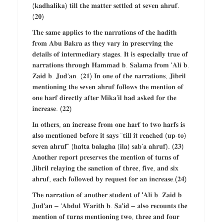
(𝐤𝐚𝐝𝐡𝐚𝐥𝐢𝐤𝐚) 𝐭𝐢𝐥𝐥 𝐭𝐡𝐞 𝐦𝐚𝐭𝐭𝐞𝐫 𝐬𝐞𝐭𝐭𝐥𝐞𝐝 𝐚𝐭 𝐬𝐞𝐯𝐞𝐧 𝐚𝐡𝐫𝐮𝐟.
(𝟐𝟎)
𝐓𝐡𝐞 𝐬𝐚𝐦𝐞 𝐚𝐩𝐩𝐥𝐢𝐞𝐬 𝐭𝐨 𝐭𝐡𝐞 𝐧𝐚𝐫𝐫𝐚𝐭𝐢𝐨𝐧𝐬 𝐨𝐟 𝐭𝐡𝐞 𝐡𝐚𝐝𝐢𝐭𝐡
𝐟𝐫𝐨𝐦 𝐀𝐛𝐮 𝐁𝐚𝐤𝐫𝐚 𝐚𝐬 𝐭𝐡𝐞𝐲 𝐯𝐚𝐫𝐲 𝐢𝐧 𝐩𝐫𝐞𝐬𝐞𝐫𝐯𝐢𝐧𝐠 𝐭𝐡𝐞
𝐝𝐞𝐭𝐚𝐢𝐥𝐬 𝐨𝐟 𝐢𝐧𝐭𝐞𝐫𝐦𝐞𝐝𝐢𝐚𝐫𝐲 𝐬𝐭𝐚𝐠𝐞𝐬. 𝐈𝐭 𝐢𝐬 𝐞𝐬𝐩𝐞𝐜𝐢𝐚𝐥𝐥𝐲 𝐭𝐫𝐮𝐞 𝐨𝐟
𝐧𝐚𝐫𝐫𝐚𝐭𝐢𝐨𝐧𝐬 𝐭𝐡𝐫𝐨𝐮𝐠𝐡 𝐇𝐚𝐦𝐦𝐚𝐝 𝐛. 𝐒𝐚𝐥𝐚𝐦𝐚 𝐟𝐫𝐨𝐦 ‘𝐀𝐥𝐢 𝐛.
𝐙𝐚𝐢𝐝 𝐛. 𝐉𝐮𝐝‘𝐚𝐧. (𝟐𝟏) 𝐈𝐧 𝐨𝐧𝐞 𝐨𝐟 𝐭𝐡𝐞 𝐧𝐚𝐫𝐫𝐚𝐭𝐢𝐨𝐧𝐬, 𝐉𝐢𝐛𝐫𝐢𝐥
𝐦𝐞𝐧𝐭𝐢𝐨𝐧𝐢𝐧𝐠 𝐭𝐡𝐞 𝐬𝐞𝐯𝐞𝐧 𝐚𝐡𝐫𝐮𝐟 𝐟𝐨𝐥𝐥𝐨𝐰𝐬 𝐭𝐡𝐞 𝐦𝐞𝐧𝐭𝐢𝐨𝐧 𝐨𝐟
𝐨𝐧𝐞 𝐡𝐚𝐫𝐟 𝐝𝐢𝐫𝐞𝐜𝐭𝐥𝐲 𝐚𝐟𝐭𝐞𝐫 𝐌𝐢𝐤𝐚’𝐢𝐥 𝐡𝐚𝐝 𝐚𝐬𝐤𝐞𝐝 𝐟𝐨𝐫 𝐭𝐡𝐞
𝐢𝐧𝐜𝐫𝐞𝐚𝐬𝐞. (𝟐𝟐)
𝐈𝐧 𝐨𝐭𝐡𝐞𝐫𝐬, 𝐚𝐧 𝐢𝐧𝐜𝐫𝐞𝐚𝐬𝐞 𝐟𝐫𝐨𝐦 𝐨𝐧𝐞 𝐡𝐚𝐫𝐟 𝐭𝐨 𝐭𝐰𝐨 𝐡𝐚𝐫𝐟𝐬 𝐢𝐬
𝐚𝐥𝐬𝐨 𝐦𝐞𝐧𝐭𝐢𝐨𝐧𝐞𝐝 𝐛𝐞𝐟𝐨𝐫𝐞 𝐢𝐭 𝐬𝐚𝐲𝐬 “𝐭𝐢𝐥𝐥 𝐢𝐭 𝐫𝐞𝐚𝐜𝐡𝐞𝐝 (𝐮𝐩-𝐭𝐨)
𝐬𝐞𝐯𝐞𝐧 𝐚𝐡𝐫𝐮𝐟” (𝐡𝐚𝐭𝐭𝐚 𝐛𝐚𝐥𝐚𝐠𝐡𝐚 (𝐢𝐥𝐚) 𝐬𝐚𝐛‘𝐚 𝐚𝐡𝐫𝐮𝐟). (𝟐𝟑)
𝐀𝐧𝐨𝐭𝐡𝐞𝐫 𝐫𝐞𝐩𝐨𝐫𝐭 𝐩𝐫𝐞𝐬𝐞𝐫𝐯𝐞𝐬 𝐭𝐡𝐞 𝐦𝐞𝐧𝐭𝐢𝐨𝐧 𝐨𝐟 𝐭𝐮𝐫𝐧𝐬 𝐨𝐟
𝐉𝐢𝐛𝐫𝐢𝐥 𝐫𝐞𝐥𝐚𝐲𝐢𝐧𝐠 𝐭𝐡𝐞 𝐬𝐚𝐧𝐜𝐭𝐢𝐨𝐧 𝐨𝐟 𝐭𝐡𝐫𝐞𝐞, 𝐟𝐢𝐯𝐞, 𝐚𝐧𝐝 𝐬𝐢𝐱
𝐚𝐡𝐫𝐮𝐟, 𝐞𝐚𝐜𝐡 𝐟𝐨𝐥𝐥𝐨𝐰𝐞𝐝 𝐛𝐲 𝐫𝐞𝐪𝐮𝐞𝐬𝐭 𝐟𝐨𝐫 𝐚𝐧 𝐢𝐧𝐜𝐫𝐞𝐚𝐬𝐞.(𝟐𝟒)
𝐓𝐡𝐞 𝐧𝐚𝐫𝐫𝐚𝐭𝐢𝐨𝐧 𝐨𝐟 𝐚𝐧𝐨𝐭𝐡𝐞𝐫 𝐬𝐭𝐮𝐝𝐞𝐧𝐭 𝐨𝐟 ‘𝐀𝐥𝐢 𝐛. 𝐙𝐚𝐢𝐝 𝐛.
𝐉𝐮𝐝‘𝐚𝐧 – ‘𝐀𝐛𝐝𝐮𝐥 𝐖𝐚𝐫𝐢𝐭𝐡 𝐛. 𝐒𝐚‘𝐢𝐝 – 𝐚𝐥𝐬𝐨 𝐫𝐞𝐜𝐨𝐮𝐧𝐭𝐬 𝐭𝐡𝐞
𝐦𝐞𝐧𝐭𝐢𝐨𝐧 𝐨𝐟 𝐭𝐮𝐫𝐧𝐬 𝐦𝐞𝐧𝐭𝐢𝐨𝐧𝐢𝐧𝐠 𝐭𝐰𝐨, 𝐭𝐡𝐫𝐞𝐞 𝐚𝐧𝐝 𝐟𝐨𝐮𝐫