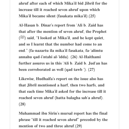
𝐚𝐡𝐫𝐮𝐟 𝐚𝐟𝐭𝐞𝐫 𝐞𝐚𝐜𝐡 𝐨𝐟 𝐰𝐡𝐢𝐜𝐡 𝐌𝐢𝐤𝐚’𝐢𝐥 𝐛𝐢𝐝 𝐉𝐢𝐛𝐫𝐢𝐥 𝐟𝐨𝐫 𝐭𝐡𝐞
𝐢𝐧𝐜𝐫𝐞𝐚𝐬𝐞 𝐭𝐢𝐥𝐥 𝐢𝐭 𝐫𝐞𝐚𝐜𝐡𝐞𝐝 𝐬𝐞𝐯𝐞𝐧 𝐚𝐡𝐫𝐮𝐟 𝐮𝐩𝐨𝐧 𝐰𝐡𝐢𝐜𝐡
𝐌𝐢𝐤𝐚’𝐢𝐥 𝐛𝐞𝐜𝐚𝐦𝐞 𝐬𝐢𝐥𝐞𝐧𝐭 (𝐟𝐚𝐬𝐚𝐤𝐚𝐭𝐚 𝐦𝐢𝐤𝐚’𝐢𝐥).(𝟐𝟓)
𝐀𝐥-𝐇𝐚𝐬𝐚𝐧 𝐛. 𝐃𝐢𝐧𝐚𝐫’𝐬 𝐫𝐞𝐩𝐨𝐫𝐭 𝐟𝐫𝐨𝐦 ‘𝐀𝐥𝐢 𝐛. 𝐙𝐚𝐢𝐝 𝐡𝐚𝐬
𝐭𝐡𝐚𝐭 𝐚𝐟𝐭𝐞𝐫 𝐭𝐡𝐞 𝐦𝐞𝐧𝐭𝐢𝐨𝐧 𝐨𝐟 𝐬𝐞𝐯𝐞𝐧 𝐚𝐡𝐫𝐮𝐟, 𝐭𝐡𝐞 𝐏𝐫𝐨𝐩𝐡𝐞𝐭
(ﷺ) 𝐬𝐚𝐢𝐝, “𝐈 𝐥𝐨𝐨𝐤𝐞𝐝 𝐚𝐭 𝐌𝐢𝐤𝐚’𝐢𝐥, 𝐚𝐧𝐝 𝐡𝐞 𝐤𝐞𝐩𝐭 𝐪𝐮𝐢𝐞𝐭,
𝐚𝐧𝐝 𝐬𝐨 𝐈 𝐥𝐞𝐚𝐫𝐧𝐭 𝐭𝐡𝐚𝐭 𝐭𝐡𝐞 𝐧𝐮𝐦𝐛𝐞𝐫 𝐡𝐚𝐝 𝐜𝐨𝐦𝐞 𝐭𝐨 𝐚𝐧
𝐞𝐧𝐝.” (𝐟𝐚-𝐧𝐚𝐳𝐚𝐫𝐭𝐮 𝐢𝐥𝐚 𝐦𝐢𝐤𝐚’𝐢𝐥 𝐟𝐚𝐬𝐚𝐤𝐚𝐭𝐚, 𝐟𝐚-‘𝐚𝐥𝐢𝐦𝐭𝐮
𝐚𝐧𝐧𝐚𝐡𝐮 𝐪𝐚𝐝-𝐢’𝐧𝐭𝐚𝐡𝐢 𝐚𝐥-‘𝐢𝐝𝐝𝐚). (𝟐𝟔) 𝐀𝐥-𝐇𝐚𝐢𝐭𝐡𝐚𝐦𝐢
𝐟𝐮𝐫𝐭𝐡𝐞𝐫 𝐚𝐬𝐬𝐮𝐫𝐞𝐬 𝐮𝐬 𝐢𝐧 𝐭𝐡𝐢𝐬 ‘𝐀𝐥𝐢 𝐛. 𝐙𝐚𝐢𝐝 𝐛. 𝐉𝐮𝐝‘𝐚𝐧 𝐡𝐚𝐬
𝐛𝐞𝐞𝐧 𝐜𝐨𝐫𝐫𝐨𝐛𝐨𝐫𝐚𝐭𝐞𝐝 𝐚𝐬 𝐰𝐞𝐥𝐥 (𝐪𝐚𝐝 𝐭𝐚𝐰𝐛 ‘). (𝟐𝟕)
𝐋𝐢𝐤𝐞𝐰𝐢𝐬𝐞, 𝐇𝐮𝐝𝐡𝐚𝐢𝐟𝐚’𝐬 𝐫𝐞𝐩𝐨𝐫𝐭 𝐨𝐧 𝐭𝐡𝐞 𝐢𝐬𝐬𝐮𝐞 𝐚𝐥𝐬𝐨 𝐡𝐚𝐬
𝐭𝐡𝐚𝐭 𝐉𝐢𝐛𝐫𝐢𝐥 𝐦𝐞𝐧𝐭𝐢𝐨𝐧𝐞𝐝 𝐚 𝐡𝐚𝐫𝐟, 𝐭𝐡𝐞𝐧 𝐭𝐰𝐨 𝐡𝐚𝐫𝐟𝐬, 𝐚𝐧𝐝
𝐭𝐡𝐚𝐭 𝐞𝐚𝐜𝐡 𝐭𝐢𝐦𝐞 𝐌𝐢𝐤𝐚’𝐢𝐥 𝐚𝐬𝐤𝐞𝐝 𝐟𝐨𝐫 𝐭𝐡𝐞 𝐢𝐧𝐜𝐫𝐞𝐚𝐬𝐞 𝐭𝐢𝐥𝐥 𝐢𝐭
𝐫𝐞𝐚𝐜𝐡𝐞𝐝 𝐬𝐞𝐯𝐞𝐧 𝐚𝐡𝐫𝐮𝐟 (𝐡𝐚𝐭𝐭𝐚 𝐛𝐚𝐥𝐚𝐠𝐡𝐚 𝐬𝐚𝐛‘𝐚 𝐚𝐡𝐫𝐮𝐟).
(𝟐𝟖)
𝐌𝐮𝐡𝐚𝐦𝐦𝐚𝐝 𝐢𝐛𝐧 𝐒𝐢𝐫𝐢𝐧’𝐬 𝐦𝐮𝐫𝐬𝐚𝐥 𝐫𝐞𝐩𝐨𝐫𝐭 𝐡𝐚𝐬 𝐭𝐡𝐞 𝐟𝐢𝐧𝐚𝐥
𝐩𝐡𝐫𝐚𝐬𝐞 “𝐭𝐢𝐥𝐥 𝐢𝐭 𝐫𝐞𝐚𝐜𝐡𝐞𝐝 𝐬𝐞𝐯𝐞𝐧 𝐚𝐡𝐫𝐮𝐟” 𝐩𝐫𝐞𝐜𝐞𝐝𝐞𝐝 𝐛𝐲 𝐭𝐡𝐞
𝐦𝐞𝐧𝐭𝐢𝐨𝐧 𝐨𝐟 𝐭𝐰𝐨 𝐚𝐧𝐝 𝐭𝐡𝐫𝐞𝐞 𝐚𝐡𝐫𝐮𝐟.(𝟐𝟗)