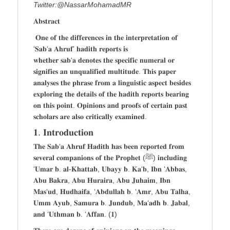
Twitter:@NassarMohamadMR
𝐀𝐛𝐬𝐭𝐫𝐚𝐜𝐭
𝐎𝐧𝐞 𝐨𝐟 𝐭𝐡𝐞 𝐝𝐢𝐟𝐟𝐞𝐫𝐞𝐧𝐜𝐞𝐬 𝐢𝐧 𝐭𝐡𝐞 𝐢𝐧𝐭𝐞𝐫𝐩𝐫𝐞𝐭𝐚𝐭𝐢𝐨𝐧 𝐨𝐟
‘𝐒𝐚𝐛‘𝐚 𝐀𝐡𝐫𝐮𝐟’ 𝐡𝐚𝐝𝐢𝐭𝐡 𝐫𝐞𝐩𝐨𝐫𝐭𝐬 𝐢𝐬
𝐰𝐡𝐞𝐭𝐡𝐞𝐫 𝐬𝐚𝐛‘𝐚 𝐝𝐞𝐧𝐨𝐭𝐞𝐬 𝐭𝐡𝐞 𝐬𝐩𝐞𝐜𝐢𝐟𝐢𝐜 𝐧𝐮𝐦𝐞𝐫𝐚𝐥 𝐨𝐫
𝐬𝐢𝐠𝐧𝐢𝐟𝐢𝐞𝐬 𝐚𝐧 𝐮𝐧𝐪𝐮𝐚𝐥𝐢𝐟𝐢𝐞𝐝 𝐦𝐮𝐥𝐭𝐢𝐭𝐮𝐝𝐞. 𝐓𝐡𝐢𝐬 𝐩𝐚𝐩𝐞𝐫
𝐚𝐧𝐚𝐥𝐲𝐬𝐞𝐬 𝐭𝐡𝐞 𝐩𝐡𝐫𝐚𝐬𝐞 𝐟𝐫𝐨𝐦 𝐚 𝐥𝐢𝐧𝐠𝐮𝐢𝐬𝐭𝐢𝐜 𝐚𝐬𝐩𝐞𝐜𝐭 𝐛𝐞𝐬𝐢𝐝𝐞𝐬
𝐞𝐱𝐩𝐥𝐨𝐫𝐢𝐧𝐠 𝐭𝐡𝐞 𝐝𝐞𝐭𝐚𝐢𝐥𝐬 𝐨𝐟 𝐭𝐡𝐞 𝐡𝐚𝐝𝐢𝐭𝐡 𝐫𝐞𝐩𝐨𝐫𝐭𝐬 𝐛𝐞𝐚𝐫𝐢𝐧𝐠
𝐨𝐧 𝐭𝐡𝐢𝐬 𝐩𝐨𝐢𝐧𝐭. 𝐎𝐩𝐢𝐧𝐢𝐨𝐧𝐬 𝐚𝐧𝐝 𝐩𝐫𝐨𝐨𝐟𝐬 𝐨𝐟 𝐜𝐞𝐫𝐭𝐚𝐢𝐧 𝐩𝐚𝐬𝐭
𝐬𝐜𝐡𝐨𝐥𝐚𝐫𝐬 𝐚𝐫𝐞 𝐚𝐥𝐬𝐨 𝐜𝐫𝐢𝐭𝐢𝐜𝐚𝐥𝐥𝐲 𝐞𝐱𝐚𝐦𝐢𝐧𝐞𝐝.
𝟏. 𝐈𝐧𝐭𝐫𝐨𝐝𝐮𝐜𝐭𝐢𝐨𝐧
𝐓𝐡𝐞 𝐒𝐚𝐛‘𝐚 𝐀𝐡𝐫𝐮𝐟 𝐇𝐚𝐝𝐢𝐭𝐡 𝐡𝐚𝐬 𝐛𝐞𝐞𝐧 𝐫𝐞𝐩𝐨𝐫𝐭𝐞𝐝 𝐟𝐫𝐨𝐦
𝐬𝐞𝐯𝐞𝐫𝐚𝐥 𝐜𝐨𝐦𝐩𝐚𝐧𝐢𝐨𝐧𝐬 𝐨𝐟 𝐭𝐡𝐞 𝐏𝐫𝐨𝐩𝐡𝐞𝐭 (ﷺ) 𝐢𝐧𝐜𝐥𝐮𝐝𝐢𝐧𝐠
‘𝐔𝐦𝐚𝐫 𝐛. 𝐚𝐥-𝐊𝐡𝐚𝐭𝐭𝐚𝐛, 𝐔𝐛𝐚𝐲𝐲 𝐛. 𝐊𝐚‘𝐛, 𝐈𝐛𝐧 ‘𝐀𝐛𝐛𝐚𝐬,
𝐀𝐛𝐮 𝐁𝐚𝐤𝐫𝐚, 𝐀𝐛𝐮 𝐇𝐮𝐫𝐚𝐢𝐫𝐚, 𝐀𝐛𝐮 𝐉𝐮𝐡𝐚𝐢𝐦, 𝐈𝐛𝐧
𝐌𝐚𝐬‘𝐮𝐝, 𝐇𝐮𝐝𝐡𝐚𝐢𝐟𝐚, ‘𝐀𝐛𝐝𝐮𝐥𝐥𝐚𝐡 𝐛. ‘𝐀𝐦𝐫, 𝐀𝐛𝐮 𝐓𝐚𝐥𝐡𝐚,
𝐔𝐦𝐦 𝐀𝐲𝐮𝐛, 𝐒𝐚𝐦𝐮𝐫𝐚 𝐛. 𝐉𝐮𝐧𝐝𝐮𝐛, 𝐌𝐚‘𝐚𝐝𝐡 𝐛. 𝐉𝐚𝐛𝐚𝐥,
𝐚𝐧𝐝 ‘𝐔𝐭𝐡𝐦𝐚𝐧 𝐛. ‘𝐀𝐟𝐟𝐚𝐧. (𝟏)