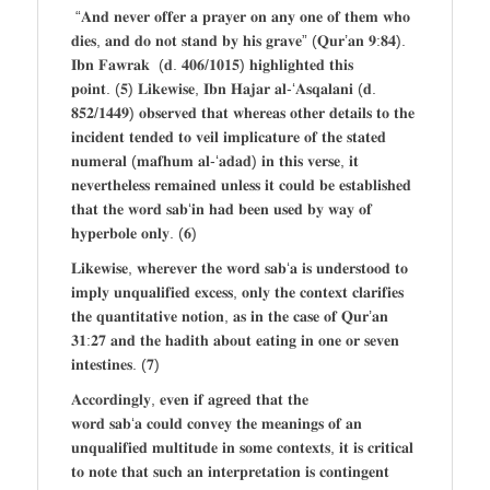
“𝐀𝐧𝐝 𝐧𝐞𝐯𝐞𝐫 𝐨𝐟𝐟𝐞𝐫 𝐚 𝐩𝐫𝐚𝐲𝐞𝐫 𝐨𝐧 𝐚𝐧𝐲 𝐨𝐧𝐞 𝐨𝐟 𝐭𝐡𝐞𝐦 𝐰𝐡𝐨
𝐝𝐢𝐞𝐬, 𝐚𝐧𝐝 𝐝𝐨 𝐧𝐨𝐭 𝐬𝐭𝐚𝐧𝐝 𝐛𝐲 𝐡𝐢𝐬 𝐠𝐫𝐚𝐯𝐞” (𝐐𝐮𝐫’𝐚𝐧 𝟗:𝟖𝟒).
𝐈𝐛𝐧 𝐅𝐚𝐰𝐫𝐚𝐤 (𝐝. 𝟒𝟎𝟔/𝟏𝟎𝟏𝟓) 𝐡𝐢𝐠𝐡𝐥𝐢𝐠𝐡𝐭𝐞𝐝 𝐭𝐡𝐢𝐬
𝐩𝐨𝐢𝐧𝐭. (𝟓) 𝐋𝐢𝐤𝐞𝐰𝐢𝐬𝐞, 𝐈𝐛𝐧 𝐇𝐚𝐣𝐚𝐫 𝐚𝐥-‘𝐀𝐬𝐪𝐚𝐥𝐚𝐧𝐢 (𝐝.
𝟖𝟓𝟐/𝟏𝟒𝟒𝟗) 𝐨𝐛𝐬𝐞𝐫𝐯𝐞𝐝 𝐭𝐡𝐚𝐭 𝐰𝐡𝐞𝐫𝐞𝐚𝐬 𝐨𝐭𝐡𝐞𝐫 𝐝𝐞𝐭𝐚𝐢𝐥𝐬 𝐭𝐨 𝐭𝐡𝐞
𝐢𝐧𝐜𝐢𝐝𝐞𝐧𝐭 𝐭𝐞𝐧𝐝𝐞𝐝 𝐭𝐨 𝐯𝐞𝐢𝐥 𝐢𝐦𝐩𝐥𝐢𝐜𝐚𝐭𝐮𝐫𝐞 𝐨𝐟 𝐭𝐡𝐞 𝐬𝐭𝐚𝐭𝐞𝐝
𝐧𝐮𝐦𝐞𝐫𝐚𝐥 (𝐦𝐚𝐟𝐡𝐮𝐦 𝐚𝐥-‘𝐚𝐝𝐚𝐝) 𝐢𝐧 𝐭𝐡𝐢𝐬 𝐯𝐞𝐫𝐬𝐞, 𝐢𝐭
𝐧𝐞𝐯𝐞𝐫𝐭𝐡𝐞𝐥𝐞𝐬𝐬 𝐫𝐞𝐦𝐚𝐢𝐧𝐞𝐝 𝐮𝐧𝐥𝐞𝐬𝐬 𝐢𝐭 𝐜𝐨𝐮𝐥𝐝 𝐛𝐞 𝐞𝐬𝐭𝐚𝐛𝐥𝐢𝐬𝐡𝐞𝐝
𝐭𝐡𝐚𝐭 𝐭𝐡𝐞 𝐰𝐨𝐫𝐝 𝐬𝐚𝐛‘𝐢𝐧 𝐡𝐚𝐝 𝐛𝐞𝐞𝐧 𝐮𝐬𝐞𝐝 𝐛𝐲 𝐰𝐚𝐲 𝐨𝐟
𝐡𝐲𝐩𝐞𝐫𝐛𝐨𝐥𝐞 𝐨𝐧𝐥𝐲. (𝟔)
𝐋𝐢𝐤𝐞𝐰𝐢𝐬𝐞, 𝐰𝐡𝐞𝐫𝐞𝐯𝐞𝐫 𝐭𝐡𝐞 𝐰𝐨𝐫𝐝 𝐬𝐚𝐛‘𝐚 𝐢𝐬 𝐮𝐧𝐝𝐞𝐫𝐬𝐭𝐨𝐨𝐝 𝐭𝐨
𝐢𝐦𝐩𝐥𝐲 𝐮𝐧𝐪𝐮𝐚𝐥𝐢𝐟𝐢𝐞𝐝 𝐞𝐱𝐜𝐞𝐬𝐬, 𝐨𝐧𝐥𝐲 𝐭𝐡𝐞 𝐜𝐨𝐧𝐭𝐞𝐱𝐭 𝐜𝐥𝐚𝐫𝐢𝐟𝐢𝐞𝐬
𝐭𝐡𝐞 𝐪𝐮𝐚𝐧𝐭𝐢𝐭𝐚𝐭𝐢𝐯𝐞 𝐧𝐨𝐭𝐢𝐨𝐧, 𝐚𝐬 𝐢𝐧 𝐭𝐡𝐞 𝐜𝐚𝐬𝐞 𝐨𝐟 𝐐𝐮𝐫’𝐚𝐧
𝟑𝟏:𝟐𝟕 𝐚𝐧𝐝 𝐭𝐡𝐞 𝐡𝐚𝐝𝐢𝐭𝐡 𝐚𝐛𝐨𝐮𝐭 𝐞𝐚𝐭𝐢𝐧𝐠 𝐢𝐧 𝐨𝐧𝐞 𝐨𝐫 𝐬𝐞𝐯𝐞𝐧
𝐢𝐧𝐭𝐞𝐬𝐭𝐢𝐧𝐞𝐬. (𝟕)
𝐀𝐜𝐜𝐨𝐫𝐝𝐢𝐧𝐠𝐥𝐲, 𝐞𝐯𝐞𝐧 𝐢𝐟 𝐚𝐠𝐫𝐞𝐞𝐝 𝐭𝐡𝐚𝐭 𝐭𝐡𝐞
𝐰𝐨𝐫𝐝 𝐬𝐚𝐛‘𝐚 𝐜𝐨𝐮𝐥𝐝 𝐜𝐨𝐧𝐯𝐞𝐲 𝐭𝐡𝐞 𝐦𝐞𝐚𝐧𝐢𝐧𝐠𝐬 𝐨𝐟 𝐚𝐧
𝐮𝐧𝐪𝐮𝐚𝐥𝐢𝐟𝐢𝐞𝐝 𝐦𝐮𝐥𝐭𝐢𝐭𝐮𝐝𝐞 𝐢𝐧 𝐬𝐨𝐦𝐞 𝐜𝐨𝐧𝐭𝐞𝐱𝐭𝐬, 𝐢𝐭 𝐢𝐬 𝐜𝐫𝐢𝐭𝐢𝐜𝐚𝐥
𝐭𝐨 𝐧𝐨𝐭𝐞 𝐭𝐡𝐚𝐭 𝐬𝐮𝐜𝐡 𝐚𝐧 𝐢𝐧𝐭𝐞𝐫𝐩𝐫𝐞𝐭𝐚𝐭𝐢𝐨𝐧 𝐢𝐬 𝐜𝐨𝐧𝐭𝐢𝐧𝐠𝐞𝐧𝐭