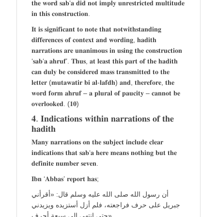
𝐭𝐡𝐞 𝐰𝐨𝐫𝐝 𝐬𝐚𝐛‘𝐚 𝐝𝐢𝐝 𝐧𝐨𝐭 𝐢𝐦𝐩𝐥𝐲 𝐮𝐧𝐫𝐞𝐬𝐭𝐫𝐢𝐜𝐭𝐞𝐝 𝐦𝐮𝐥𝐭𝐢𝐭𝐮𝐝𝐞
𝐢𝐧 𝐭𝐡𝐢𝐬 𝐜𝐨𝐧𝐬𝐭𝐫𝐮𝐜𝐭𝐢𝐨𝐧.
𝐈𝐭 𝐢𝐬 𝐬𝐢𝐠𝐧𝐢𝐟𝐢𝐜𝐚𝐧𝐭 𝐭𝐨 𝐧𝐨𝐭𝐞 𝐭𝐡𝐚𝐭 𝐧𝐨𝐭𝐰𝐢𝐭𝐡𝐬𝐭𝐚𝐧𝐝𝐢𝐧𝐠
𝐝𝐢𝐟𝐟𝐞𝐫𝐞𝐧𝐜𝐞𝐬 𝐨𝐟 𝐜𝐨𝐧𝐭𝐞𝐱𝐭 𝐚𝐧𝐝 𝐰𝐨𝐫𝐝𝐢𝐧𝐠, 𝐡𝐚𝐝𝐢𝐭𝐡
𝐧𝐚𝐫𝐫𝐚𝐭𝐢𝐨𝐧𝐬 𝐚𝐫𝐞 𝐮𝐧𝐚𝐧𝐢𝐦𝐨𝐮𝐬 𝐢𝐧 𝐮𝐬𝐢𝐧𝐠 𝐭𝐡𝐞 𝐜𝐨𝐧𝐬𝐭𝐫𝐮𝐜𝐭𝐢𝐨𝐧
‘𝐬𝐚𝐛‘𝐚 𝐚𝐡𝐫𝐮𝐟’. 𝐓𝐡𝐮𝐬, 𝐚𝐭 𝐥𝐞𝐚𝐬𝐭 𝐭𝐡𝐢𝐬 𝐩𝐚𝐫𝐭 𝐨𝐟 𝐭𝐡𝐞 𝐡𝐚𝐝𝐢𝐭𝐡
𝐜𝐚𝐧 𝐝𝐮𝐥𝐲 𝐛𝐞 𝐜𝐨𝐧𝐬𝐢𝐝𝐞𝐫𝐞𝐝 𝐦𝐚𝐬𝐬 𝐭𝐫𝐚𝐧𝐬𝐦𝐢𝐭𝐭𝐞𝐝 𝐭𝐨 𝐭𝐡𝐞
𝐥𝐞𝐭𝐭𝐞𝐫 (𝐦𝐮𝐭𝐚𝐰𝐚𝐭𝐢𝐫 𝐛𝐢 𝐚𝐥-𝐥𝐚𝐟𝐝𝐡) 𝐚𝐧𝐝, 𝐭𝐡𝐞𝐫𝐞𝐟𝐨𝐫𝐞, 𝐭𝐡𝐞
𝐰𝐨𝐫𝐝 𝐟𝐨𝐫𝐦 𝐚𝐡𝐫𝐮𝐟 – 𝐚 𝐩𝐥𝐮𝐫𝐚𝐥 𝐨𝐟 𝐩𝐚𝐮𝐜𝐢𝐭𝐲 – 𝐜𝐚𝐧𝐧𝐨𝐭 𝐛𝐞
𝐨𝐯𝐞𝐫𝐥𝐨𝐨𝐤𝐞𝐝. (𝟏𝟎)
𝟒. 𝐈𝐧𝐝𝐢𝐜𝐚𝐭𝐢𝐨𝐧𝐬 𝐰𝐢𝐭𝐡𝐢𝐧 𝐧𝐚𝐫𝐫𝐚𝐭𝐢𝐨𝐧𝐬 𝐨𝐟 𝐭𝐡𝐞
𝐡𝐚𝐝𝐢𝐭𝐡
𝐌𝐚𝐧𝐲 𝐧𝐚𝐫𝐫𝐚𝐭𝐢𝐨𝐧𝐬 𝐨𝐧 𝐭𝐡𝐞 𝐬𝐮𝐛𝐣𝐞𝐜𝐭 𝐢𝐧𝐜𝐥𝐮𝐝𝐞 𝐜𝐥𝐞𝐚𝐫
𝐢𝐧𝐝𝐢𝐜𝐚𝐭𝐢𝐨𝐧𝐬 𝐭𝐡𝐚𝐭 𝐬𝐚𝐛‘𝐚 𝐡𝐞𝐫𝐞 𝐦𝐞𝐚𝐧𝐬 𝐧𝐨𝐭𝐡𝐢𝐧𝐠 𝐛𝐮𝐭 𝐭𝐡𝐞
𝐝𝐞𝐟𝐢𝐧𝐢𝐭𝐞 𝐧𝐮𝐦𝐛𝐞𝐫 𝐬𝐞𝐯𝐞𝐧.
𝐈𝐛𝐧 ‘𝐀𝐛𝐛𝐚𝐬’ 𝐫𝐞𝐩𝐨𝐫𝐭 𝐡𝐚𝐬;
أن رسول الله صلى الله عليه وسلم قال: «أقرأني
جبريل على حرف فراجعته، فلم أزل أستزيده ويزيدني
حتى انتهى إلى سبعة أحرف»