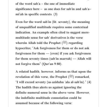
𝐨𝐟 𝐭𝐡𝐞 𝐰𝐨𝐫𝐝 𝐬𝐚𝐛‘𝐚 – 𝐭𝐡𝐞 𝐨𝐧𝐞 𝐨𝐟 𝐢𝐦𝐦𝐞𝐝𝐢𝐚𝐭𝐞
𝐬𝐢𝐠𝐧𝐢𝐟𝐢𝐜𝐚𝐧𝐜𝐞 𝐡𝐞𝐫𝐞 – 𝐚𝐬 𝐨𝐧𝐞 𝐝𝐨𝐞𝐬 𝐟𝐨𝐫 𝐬𝐚𝐛‘𝐢𝐧 𝐚𝐧𝐝 𝐬𝐚𝐛‘𝐚–
𝐦𝐢’𝐚𝐡 𝐢𝐧 𝐬𝐩𝐞𝐜𝐢𝐟𝐢𝐜 𝐜𝐨𝐧𝐭𝐞𝐱𝐭𝐬. (𝟑)
𝐄𝐯𝐞𝐧 𝐟𝐨𝐫 𝐭𝐡𝐞 𝐰𝐨𝐫𝐝 𝐬𝐚𝐛‘𝐢𝐧 (𝐥𝐢𝐭. 𝐬𝐞𝐯𝐞𝐧𝐭𝐲), 𝐭𝐡𝐞 𝐦𝐞𝐚𝐧𝐢𝐧𝐠
𝐨𝐟 𝐮𝐧𝐪𝐮𝐚𝐥𝐢𝐟𝐢𝐞𝐝 𝐦𝐮𝐥𝐭𝐢𝐭𝐮𝐝𝐞 𝐫𝐞𝐪𝐮𝐢𝐫𝐞𝐬 𝐬𝐨𝐦𝐞 𝐜𝐨𝐧𝐭𝐞𝐱𝐭𝐮𝐚𝐥
𝐢𝐧𝐝𝐢𝐜𝐚𝐭𝐢𝐨𝐧. 𝐀𝐧 𝐞𝐱𝐚𝐦𝐩𝐥𝐞 𝐨𝐟𝐭𝐞𝐧 𝐜𝐢𝐭𝐞𝐝 𝐭𝐨 𝐬𝐮𝐠𝐠𝐞𝐬𝐭 𝐦𝐞𝐫𝐞-
𝐦𝐮𝐥𝐭𝐢𝐭𝐮𝐝𝐞 𝐬𝐞𝐧𝐬𝐞 𝐟𝐨𝐫 𝐬𝐚𝐛‘ 𝐝𝐞𝐫𝐢𝐯𝐚𝐭𝐢𝐯𝐞𝐬 𝐢𝐬 𝐭𝐡𝐞 𝐯𝐞𝐫𝐬𝐞
𝐰𝐡𝐞𝐫𝐞𝐢𝐧 𝐀𝐥𝐥𝐚𝐡 𝐭𝐨𝐥𝐝 𝐭𝐡𝐞 𝐏𝐫𝐨𝐩𝐡𝐞𝐭 (ﷺ) 𝐫𝐞𝐠𝐚𝐫𝐝𝐢𝐧𝐠
𝐡𝐲𝐩𝐨𝐜𝐫𝐢𝐭𝐞𝐬; “𝐀𝐬𝐤 𝐟𝐨𝐫𝐠𝐢𝐯𝐞𝐧𝐞𝐬𝐬 𝐟𝐨𝐫 𝐭𝐡𝐞𝐦 𝐨𝐫 𝐝𝐨 𝐧𝐨𝐭 𝐚𝐬𝐤
𝐟𝐨𝐫𝐠𝐢𝐯𝐞𝐧𝐞𝐬𝐬 𝐟𝐨𝐫 𝐭𝐡𝐞𝐦 — (𝐞𝐯𝐞𝐧) 𝐢𝐟 𝐲𝐨𝐮 𝐚𝐬𝐤 𝐟𝐨𝐫𝐠𝐢𝐯𝐞𝐧𝐞𝐬𝐬
𝐟𝐨𝐫 𝐭𝐡𝐞𝐦 𝐬𝐞𝐯𝐞𝐧𝐭𝐲 𝐭𝐢𝐦𝐞𝐬 (𝐬𝐚𝐛‘𝐢𝐧 𝐦𝐚𝐫𝐫𝐚𝐡) — 𝐀𝐥𝐥𝐚𝐡 𝐰𝐢𝐥𝐥
𝐧𝐨𝐭 𝐟𝐨𝐫𝐠𝐢𝐯𝐞 𝐭𝐡𝐞𝐦” (𝐐𝐮𝐫’𝐚𝐧 𝟗:𝟖𝟎).
𝐀 𝐫𝐞𝐥𝐚𝐭𝐞𝐝 𝐡𝐚𝐝𝐢𝐭𝐡, 𝐡𝐨𝐰𝐞𝐯𝐞𝐫, 𝐢𝐧𝐟𝐨𝐫𝐦𝐬 𝐮𝐬 𝐭𝐡𝐚𝐭 𝐮𝐩𝐨𝐧 𝐭𝐡𝐞
𝐫𝐞𝐯𝐞𝐥𝐚𝐭𝐢𝐨𝐧 𝐨𝐟 𝐭𝐡𝐢𝐬 𝐯𝐞𝐫𝐬𝐞, 𝐭𝐡𝐞 𝐏𝐫𝐨𝐩𝐡𝐞𝐭 (ﷺ) 𝐫𝐞𝐦𝐚𝐫𝐤𝐞𝐝,
“𝐈 𝐰𝐢𝐥𝐥 𝐞𝐱𝐜𝐞𝐞𝐝 𝐬𝐞𝐯𝐞𝐧𝐭𝐲 (𝐬𝐚-𝐚𝐳𝐢𝐝𝐮𝐡𝐮 ‘𝐚𝐥𝐚 𝐚𝐥-𝐬𝐚𝐛‘𝐢𝐧).” (𝟒)
𝐓𝐡𝐞 𝐡𝐚𝐝𝐢𝐭𝐡 𝐭𝐡𝐮𝐬 𝐚𝐥𝐞𝐫𝐭𝐬 𝐮𝐬 𝐚𝐠𝐚𝐢𝐧𝐬𝐭 𝐢𝐠𝐧𝐨𝐫𝐢𝐧𝐠 𝐭𝐡𝐞
𝐝𝐞𝐟𝐢𝐧𝐢𝐭𝐞 𝐧𝐮𝐦𝐞𝐫𝐚𝐥 𝐬𝐞𝐧𝐬𝐞 𝐢𝐧 𝐭𝐡𝐞 𝐚𝐛𝐨𝐯𝐞 𝐯𝐞𝐫𝐬𝐞. 𝐇𝐨𝐰𝐞𝐯𝐞𝐫,
𝐭𝐡𝐞 𝐢𝐧𝐝𝐞𝐟𝐢𝐧𝐢𝐭𝐞 𝐦𝐮𝐥𝐭𝐢𝐭𝐮𝐝𝐞 𝐜𝐨𝐧𝐧𝐨𝐭𝐚𝐭𝐢𝐨𝐧 𝐜𝐨𝐮𝐥𝐝 𝐛𝐞
𝐚𝐬𝐬𝐮𝐦𝐞𝐝 𝐛𝐞𝐜𝐚𝐮𝐬𝐞 𝐨𝐟 𝐭𝐡𝐞 𝐟𝐨𝐥𝐥𝐨𝐰𝐢𝐧𝐠 𝐯𝐞𝐫𝐬𝐞: