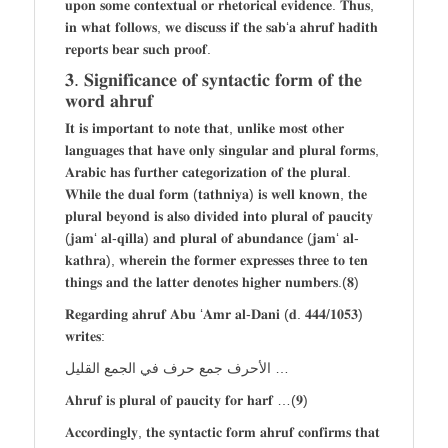
𝐮𝐩𝐨𝐧 𝐬𝐨𝐦𝐞 𝐜𝐨𝐧𝐭𝐞𝐱𝐭𝐮𝐚𝐥 𝐨𝐫 𝐫𝐡𝐞𝐭𝐨𝐫𝐢𝐜𝐚𝐥 𝐞𝐯𝐢𝐝𝐞𝐧𝐜𝐞. 𝐓𝐡𝐮𝐬,
𝐢𝐧 𝐰𝐡𝐚𝐭 𝐟𝐨𝐥𝐥𝐨𝐰𝐬, 𝐰𝐞 𝐝𝐢𝐬𝐜𝐮𝐬𝐬 𝐢𝐟 𝐭𝐡𝐞 𝐬𝐚𝐛‘𝐚 𝐚𝐡𝐫𝐮𝐟 𝐡𝐚𝐝𝐢𝐭𝐡
𝐫𝐞𝐩𝐨𝐫𝐭𝐬 𝐛𝐞𝐚𝐫 𝐬𝐮𝐜𝐡 𝐩𝐫𝐨𝐨𝐟.
𝟑. 𝐒𝐢𝐠𝐧𝐢𝐟𝐢𝐜𝐚𝐧𝐜𝐞 𝐨𝐟 𝐬𝐲𝐧𝐭𝐚𝐜𝐭𝐢𝐜 𝐟𝐨𝐫𝐦 𝐨𝐟 𝐭𝐡𝐞
𝐰𝐨𝐫𝐝 𝐚𝐡𝐫𝐮𝐟
𝐈𝐭 𝐢𝐬 𝐢𝐦𝐩𝐨𝐫𝐭𝐚𝐧𝐭 𝐭𝐨 𝐧𝐨𝐭𝐞 𝐭𝐡𝐚𝐭, 𝐮𝐧𝐥𝐢𝐤𝐞 𝐦𝐨𝐬𝐭 𝐨𝐭𝐡𝐞𝐫
𝐥𝐚𝐧𝐠𝐮𝐚𝐠𝐞𝐬 𝐭𝐡𝐚𝐭 𝐡𝐚𝐯𝐞 𝐨𝐧𝐥𝐲 𝐬𝐢𝐧𝐠𝐮𝐥𝐚𝐫 𝐚𝐧𝐝 𝐩𝐥𝐮𝐫𝐚𝐥 𝐟𝐨𝐫𝐦𝐬,
𝐀𝐫𝐚𝐛𝐢𝐜 𝐡𝐚𝐬 𝐟𝐮𝐫𝐭𝐡𝐞𝐫 𝐜𝐚𝐭𝐞𝐠𝐨𝐫𝐢𝐳𝐚𝐭𝐢𝐨𝐧 𝐨𝐟 𝐭𝐡𝐞 𝐩𝐥𝐮𝐫𝐚𝐥.
𝐖𝐡𝐢𝐥𝐞 𝐭𝐡𝐞 𝐝𝐮𝐚𝐥 𝐟𝐨𝐫𝐦 (𝐭𝐚𝐭𝐡𝐧𝐢𝐲𝐚) 𝐢𝐬 𝐰𝐞𝐥𝐥 𝐤𝐧𝐨𝐰𝐧, 𝐭𝐡𝐞
𝐩𝐥𝐮𝐫𝐚𝐥 𝐛𝐞𝐲𝐨𝐧𝐝 𝐢𝐬 𝐚𝐥𝐬𝐨 𝐝𝐢𝐯𝐢𝐝𝐞𝐝 𝐢𝐧𝐭𝐨 𝐩𝐥𝐮𝐫𝐚𝐥 𝐨𝐟 𝐩𝐚𝐮𝐜𝐢𝐭𝐲
(𝐣𝐚𝐦‘ 𝐚𝐥-𝐪𝐢𝐥𝐥𝐚) 𝐚𝐧𝐝 𝐩𝐥𝐮𝐫𝐚𝐥 𝐨𝐟 𝐚𝐛𝐮𝐧𝐝𝐚𝐧𝐜𝐞 (𝐣𝐚𝐦‘ 𝐚𝐥-
𝐤𝐚𝐭𝐡𝐫𝐚), 𝐰𝐡𝐞𝐫𝐞𝐢𝐧 𝐭𝐡𝐞 𝐟𝐨𝐫𝐦𝐞𝐫 𝐞𝐱𝐩𝐫𝐞𝐬𝐬𝐞𝐬 𝐭𝐡𝐫𝐞𝐞 𝐭𝐨 𝐭𝐞𝐧
𝐭𝐡𝐢𝐧𝐠𝐬 𝐚𝐧𝐝 𝐭𝐡𝐞 𝐥𝐚𝐭𝐭𝐞𝐫 𝐝𝐞𝐧𝐨𝐭𝐞𝐬 𝐡𝐢𝐠𝐡𝐞𝐫 𝐧𝐮𝐦𝐛𝐞𝐫𝐬.(𝟖)
𝐑𝐞𝐠𝐚𝐫𝐝𝐢𝐧𝐠 𝐚𝐡𝐫𝐮𝐟 𝐀𝐛𝐮 ‘𝐀𝐦𝐫 𝐚𝐥-𝐃𝐚𝐧𝐢 (𝐝. 𝟒𝟒𝟒/𝟏𝟎𝟓𝟑)
𝐰𝐫𝐢𝐭𝐞𝐬:
الأحرف جمع حرف في الجمع القليل …
𝐀𝐡𝐫𝐮𝐟 𝐢𝐬 𝐩𝐥𝐮𝐫𝐚𝐥 𝐨𝐟 𝐩𝐚𝐮𝐜𝐢𝐭𝐲 𝐟𝐨𝐫 𝐡𝐚𝐫𝐟 …(𝟗)
𝐀𝐜𝐜𝐨𝐫𝐝𝐢𝐧𝐠𝐥𝐲, 𝐭𝐡𝐞 𝐬𝐲𝐧𝐭𝐚𝐜𝐭𝐢𝐜 𝐟𝐨𝐫𝐦 𝐚𝐡𝐫𝐮𝐟 𝐜𝐨𝐧𝐟𝐢𝐫𝐦𝐬 𝐭𝐡𝐚𝐭