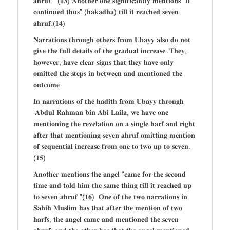
𝐚𝐡𝐫𝐮𝐟.” (𝟏𝟑) 𝐀𝐧𝐨𝐭𝐡𝐞𝐫 𝐨𝐧𝐞 𝐬𝐢𝐠𝐧𝐢𝐟𝐢𝐜𝐚𝐧𝐭𝐥𝐲 𝐦𝐞𝐧𝐭𝐢𝐨𝐧𝐬 “𝐢𝐭
𝐜𝐨𝐧𝐭𝐢𝐧𝐮𝐞𝐝 𝐭𝐡𝐮𝐬” (𝐡𝐚𝐤𝐚𝐝𝐡𝐚) 𝐭𝐢𝐥𝐥 𝐢𝐭 𝐫𝐞𝐚𝐜𝐡𝐞𝐝 𝐬𝐞𝐯𝐞𝐧
𝐚𝐡𝐫𝐮𝐟.(𝟏𝟒)
𝐍𝐚𝐫𝐫𝐚𝐭𝐢𝐨𝐧𝐬 𝐭𝐡𝐫𝐨𝐮𝐠𝐡 𝐨𝐭𝐡𝐞𝐫𝐬 𝐟𝐫𝐨𝐦 𝐔𝐛𝐚𝐲𝐲 𝐚𝐥𝐬𝐨 𝐝𝐨 𝐧𝐨𝐭
𝐠𝐢𝐯𝐞 𝐭𝐡𝐞 𝐟𝐮𝐥𝐥 𝐝𝐞𝐭𝐚𝐢𝐥𝐬 𝐨𝐟 𝐭𝐡𝐞 𝐠𝐫𝐚𝐝𝐮𝐚𝐥 𝐢𝐧𝐜𝐫𝐞𝐚𝐬𝐞. 𝐓𝐡𝐞𝐲,
𝐡𝐨𝐰𝐞𝐯𝐞𝐫, 𝐡𝐚𝐯𝐞 𝐜𝐥𝐞𝐚𝐫 𝐬𝐢𝐠𝐧𝐬 𝐭𝐡𝐚𝐭 𝐭𝐡𝐞𝐲 𝐡𝐚𝐯𝐞 𝐨𝐧𝐥𝐲
𝐨𝐦𝐢𝐭𝐭𝐞𝐝 𝐭𝐡𝐞 𝐬𝐭𝐞𝐩𝐬 𝐢𝐧 𝐛𝐞𝐭𝐰𝐞𝐞𝐧 𝐚𝐧𝐝 𝐦𝐞𝐧𝐭𝐢𝐨𝐧𝐞𝐝 𝐭𝐡𝐞
𝐨𝐮𝐭𝐜𝐨𝐦𝐞.
𝐈𝐧 𝐧𝐚𝐫𝐫𝐚𝐭𝐢𝐨𝐧𝐬 𝐨𝐟 𝐭𝐡𝐞 𝐡𝐚𝐝𝐢𝐭𝐡 𝐟𝐫𝐨𝐦 𝐔𝐛𝐚𝐲𝐲 𝐭𝐡𝐫𝐨𝐮𝐠𝐡
‘𝐀𝐛𝐝𝐮𝐥 𝐑𝐚𝐡𝐦𝐚𝐧 𝐛𝐢𝐧 𝐀𝐛𝐢 𝐋𝐚𝐢𝐥𝐚, 𝐰𝐞 𝐡𝐚𝐯𝐞 𝐨𝐧𝐞
𝐦𝐞𝐧𝐭𝐢𝐨𝐧𝐢𝐧𝐠 𝐭𝐡𝐞 𝐫𝐞𝐯𝐞𝐥𝐚𝐭𝐢𝐨𝐧 𝐨𝐧 𝐚 𝐬𝐢𝐧𝐠𝐥𝐞 𝐡𝐚𝐫𝐟 𝐚𝐧𝐝 𝐫𝐢𝐠𝐡𝐭
𝐚𝐟𝐭𝐞𝐫 𝐭𝐡𝐚𝐭 𝐦𝐞𝐧𝐭𝐢𝐨𝐧𝐢𝐧𝐠 𝐬𝐞𝐯𝐞𝐧 𝐚𝐡𝐫𝐮𝐟 𝐨𝐦𝐢𝐭𝐭𝐢𝐧𝐠 𝐦𝐞𝐧𝐭𝐢𝐨𝐧
𝐨𝐟 𝐬𝐞𝐪𝐮𝐞𝐧𝐭𝐢𝐚𝐥 𝐢𝐧𝐜𝐫𝐞𝐚𝐬𝐞 𝐟𝐫𝐨𝐦 𝐨𝐧𝐞 𝐭𝐨 𝐭𝐰𝐨 𝐮𝐩 𝐭𝐨 𝐬𝐞𝐯𝐞𝐧.
(𝟏𝟓)
𝐀𝐧𝐨𝐭𝐡𝐞𝐫 𝐦𝐞𝐧𝐭𝐢𝐨𝐧𝐬 𝐭𝐡𝐞 𝐚𝐧𝐠𝐞𝐥 “𝐜𝐚𝐦𝐞 𝐟𝐨𝐫 𝐭𝐡𝐞 𝐬𝐞𝐜𝐨𝐧𝐝
𝐭𝐢𝐦𝐞 𝐚𝐧𝐝 𝐭𝐨𝐥𝐝 𝐡𝐢𝐦 𝐭𝐡𝐞 𝐬𝐚𝐦𝐞 𝐭𝐡𝐢𝐧𝐠 𝐭𝐢𝐥𝐥 𝐢𝐭 𝐫𝐞𝐚𝐜𝐡𝐞𝐝 𝐮𝐩
𝐭𝐨 𝐬𝐞𝐯𝐞𝐧 𝐚𝐡𝐫𝐮𝐟.”(𝟏𝟔) 𝐎𝐧𝐞 𝐨𝐟 𝐭𝐡𝐞 𝐭𝐰𝐨 𝐧𝐚𝐫𝐫𝐚𝐭𝐢𝐨𝐧𝐬 𝐢𝐧
𝐒𝐚𝐡𝐢𝐡 𝐌𝐮𝐬𝐥𝐢𝐦 𝐡𝐚𝐬 𝐭𝐡𝐚𝐭 𝐚𝐟𝐭𝐞𝐫 𝐭𝐡𝐞 𝐦𝐞𝐧𝐭𝐢𝐨𝐧 𝐨𝐟 𝐭𝐰𝐨
𝐡𝐚𝐫𝐟𝐬, 𝐭𝐡𝐞 𝐚𝐧𝐠𝐞𝐥 𝐜𝐚𝐦𝐞 𝐚𝐧𝐝 𝐦𝐞𝐧𝐭𝐢𝐨𝐧𝐞𝐝 𝐭𝐡𝐞 𝐬𝐞𝐯𝐞𝐧