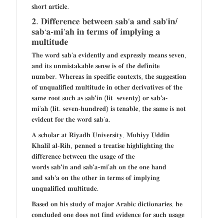
𝐬𝐡𝐨𝐫𝐭 𝐚𝐫𝐭𝐢𝐜𝐥𝐞.
𝟐. 𝐃𝐢𝐟𝐟𝐞𝐫𝐞𝐧𝐜𝐞 𝐛𝐞𝐭𝐰𝐞𝐞𝐧 𝐬𝐚𝐛‘𝐚 𝐚𝐧𝐝 𝐬𝐚𝐛‘𝐢𝐧/
𝐬𝐚𝐛‘𝐚-𝐦𝐢’𝐚𝐡 𝐢𝐧 𝐭𝐞𝐫𝐦𝐬 𝐨𝐟 𝐢𝐦𝐩𝐥𝐲𝐢𝐧𝐠 𝐚
𝐦𝐮𝐥𝐭𝐢𝐭𝐮𝐝𝐞
𝐓𝐡𝐞 𝐰𝐨𝐫𝐝 𝐬𝐚𝐛‘𝐚 𝐞𝐯𝐢𝐝𝐞𝐧𝐭𝐥𝐲 𝐚𝐧𝐝 𝐞𝐱𝐩𝐫𝐞𝐬𝐬𝐥𝐲 𝐦𝐞𝐚𝐧𝐬 𝐬𝐞𝐯𝐞𝐧,
𝐚𝐧𝐝 𝐢𝐭𝐬 𝐮𝐧𝐦𝐢𝐬𝐭𝐚𝐤𝐚𝐛𝐥𝐞 𝐬𝐞𝐧𝐬𝐞 𝐢𝐬 𝐨𝐟 𝐭𝐡𝐞 𝐝𝐞𝐟𝐢𝐧𝐢𝐭𝐞
𝐧𝐮𝐦𝐛𝐞𝐫. 𝐖𝐡𝐞𝐫𝐞𝐚𝐬 𝐢𝐧 𝐬𝐩𝐞𝐜𝐢𝐟𝐢𝐜 𝐜𝐨𝐧𝐭𝐞𝐱𝐭𝐬, 𝐭𝐡𝐞 𝐬𝐮𝐠𝐠𝐞𝐬𝐭𝐢𝐨𝐧
𝐨𝐟 𝐮𝐧𝐪𝐮𝐚𝐥𝐢𝐟𝐢𝐞𝐝 𝐦𝐮𝐥𝐭𝐢𝐭𝐮𝐝𝐞 𝐢𝐧 𝐨𝐭𝐡𝐞𝐫 𝐝𝐞𝐫𝐢𝐯𝐚𝐭𝐢𝐯𝐞𝐬 𝐨𝐟 𝐭𝐡𝐞
𝐬𝐚𝐦𝐞 𝐫𝐨𝐨𝐭 𝐬𝐮𝐜𝐡 𝐚𝐬 𝐬𝐚𝐛‘𝐢𝐧 (𝐥𝐢𝐭. 𝐬𝐞𝐯𝐞𝐧𝐭𝐲) 𝐨𝐫 𝐬𝐚𝐛‘𝐚-
𝐦𝐢’𝐚𝐡 (𝐥𝐢𝐭. 𝐬𝐞𝐯𝐞𝐧-𝐡𝐮𝐧𝐝𝐫𝐞𝐝) 𝐢𝐬 𝐭𝐞𝐧𝐚𝐛𝐥𝐞, 𝐭𝐡𝐞 𝐬𝐚𝐦𝐞 𝐢𝐬 𝐧𝐨𝐭
𝐞𝐯𝐢𝐝𝐞𝐧𝐭 𝐟𝐨𝐫 𝐭𝐡𝐞 𝐰𝐨𝐫𝐝 𝐬𝐚𝐛‘𝐚.
𝐀 𝐬𝐜𝐡𝐨𝐥𝐚𝐫 𝐚𝐭 𝐑𝐢𝐲𝐚𝐝𝐡 𝐔𝐧𝐢𝐯𝐞𝐫𝐬𝐢𝐭𝐲, 𝐌𝐮𝐡𝐢𝐲𝐲 𝐔𝐝𝐝𝐢𝐧
𝐊𝐡𝐚𝐥𝐢𝐥 𝐚𝐥-𝐑𝐢𝐡, 𝐩𝐞𝐧𝐧𝐞𝐝 𝐚 𝐭𝐫𝐞𝐚𝐭𝐢𝐬𝐞 𝐡𝐢𝐠𝐡𝐥𝐢𝐠𝐡𝐭𝐢𝐧𝐠 𝐭𝐡𝐞
𝐝𝐢𝐟𝐟𝐞𝐫𝐞𝐧𝐜𝐞 𝐛𝐞𝐭𝐰𝐞𝐞𝐧 𝐭𝐡𝐞 𝐮𝐬𝐚𝐠𝐞 𝐨𝐟 𝐭𝐡𝐞
𝐰𝐨𝐫𝐝𝐬 𝐬𝐚𝐛‘𝐢𝐧 𝐚𝐧𝐝 𝐬𝐚𝐛‘𝐚-𝐦𝐢’𝐚𝐡 𝐨𝐧 𝐭𝐡𝐞 𝐨𝐧𝐞 𝐡𝐚𝐧𝐝
𝐚𝐧𝐝 𝐬𝐚𝐛‘𝐚 𝐨𝐧 𝐭𝐡𝐞 𝐨𝐭𝐡𝐞𝐫 𝐢𝐧 𝐭𝐞𝐫𝐦𝐬 𝐨𝐟 𝐢𝐦𝐩𝐥𝐲𝐢𝐧𝐠
𝐮𝐧𝐪𝐮𝐚𝐥𝐢𝐟𝐢𝐞𝐝 𝐦𝐮𝐥𝐭𝐢𝐭𝐮𝐝𝐞.
𝐁𝐚𝐬𝐞𝐝 𝐨𝐧 𝐡𝐢𝐬 𝐬𝐭𝐮𝐝𝐲 𝐨𝐟 𝐦𝐚𝐣𝐨𝐫 𝐀𝐫𝐚𝐛𝐢𝐜 𝐝𝐢𝐜𝐭𝐢𝐨𝐧𝐚𝐫𝐢𝐞𝐬, 𝐡𝐞
𝐜𝐨𝐧𝐜𝐥𝐮𝐝𝐞𝐝 𝐨𝐧𝐞 𝐝𝐨𝐞𝐬 𝐧𝐨𝐭 𝐟𝐢𝐧𝐝 𝐞𝐯𝐢𝐝𝐞𝐧𝐜𝐞 𝐟𝐨𝐫 𝐬𝐮𝐜𝐡 𝐮𝐬𝐚𝐠𝐞