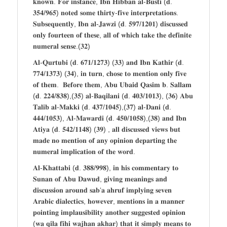
𝐤𝐧𝐨𝐰𝐧. 𝐅𝐨𝐫 𝐢𝐧𝐬𝐭𝐚𝐧𝐜𝐞, 𝐈𝐛𝐧 𝐇𝐢𝐛𝐛𝐚𝐧 𝐚𝐥-𝐁𝐮𝐬𝐭𝐢 (𝐝.
𝟑𝟓𝟒/𝟗𝟔𝟓) 𝐧𝐨𝐭𝐞𝐝 𝐬𝐨𝐦𝐞 𝐭𝐡𝐢𝐫𝐭𝐲-𝐟𝐢𝐯𝐞 𝐢𝐧𝐭𝐞𝐫𝐩𝐫𝐞𝐭𝐚𝐭𝐢𝐨𝐧𝐬.
𝐒𝐮𝐛𝐬𝐞𝐪𝐮𝐞𝐧𝐭𝐥𝐲, 𝐈𝐛𝐧 𝐚𝐥-𝐉𝐚𝐰𝐳𝐢 (𝐝. 𝟓𝟗𝟕/𝟏𝟐𝟎𝟏) 𝐝𝐢𝐬𝐜𝐮𝐬𝐬𝐞𝐝
𝐨𝐧𝐥𝐲 𝐟𝐨𝐮𝐫𝐭𝐞𝐞𝐧 𝐨𝐟 𝐭𝐡𝐞𝐬𝐞, 𝐚𝐥𝐥 𝐨𝐟 𝐰𝐡𝐢𝐜𝐡 𝐭𝐚𝐤𝐞 𝐭𝐡𝐞 𝐝𝐞𝐟𝐢𝐧𝐢𝐭𝐞
𝐧𝐮𝐦𝐞𝐫𝐚𝐥 𝐬𝐞𝐧𝐬𝐞.(𝟑𝟐)
𝐀𝐥-𝐐𝐮𝐫𝐭𝐮𝐛𝐢 (𝐝. 𝟔𝟕𝟏/𝟏𝟐𝟕𝟑) (𝟑𝟑) 𝐚𝐧𝐝 𝐈𝐛𝐧 𝐊𝐚𝐭𝐡𝐢𝐫 (𝐝.
𝟕𝟕𝟒/𝟏𝟑𝟕𝟑) (𝟑𝟒), 𝐢𝐧 𝐭𝐮𝐫𝐧, 𝐜𝐡𝐨𝐬𝐞 𝐭𝐨 𝐦𝐞𝐧𝐭𝐢𝐨𝐧 𝐨𝐧𝐥𝐲 𝐟𝐢𝐯𝐞
𝐨𝐟 𝐭𝐡𝐞𝐦. 𝐁𝐞𝐟𝐨𝐫𝐞 𝐭𝐡𝐞𝐦, 𝐀𝐛𝐮 𝐔𝐛𝐚𝐢𝐝 𝐐𝐚𝐬𝐢𝐦 𝐛. 𝐒𝐚𝐥𝐥𝐚𝐦
(𝐝. 𝟐𝟐𝟒/𝟖𝟑𝟖),(𝟑𝟓) 𝐚𝐥-𝐁𝐚𝐪𝐢𝐥𝐚𝐧𝐢 (𝐝. 𝟒𝟎𝟑/𝟏𝟎𝟏𝟑), (𝟑𝟔) 𝐀𝐛𝐮
𝐓𝐚𝐥𝐢𝐛 𝐚𝐥-𝐌𝐚𝐤𝐤𝐢 (𝐝. 𝟒𝟑𝟕/𝟏𝟎𝟒𝟓),(𝟑𝟕) 𝐚𝐥-𝐃𝐚𝐧𝐢 (𝐝.
𝟒𝟒𝟒/𝟏𝟎𝟓𝟑), 𝐀𝐥-𝐌𝐚𝐰𝐚𝐫𝐝𝐢 (𝐝. 𝟒𝟓𝟎/𝟏𝟎𝟓𝟖),(𝟑𝟖) 𝐚𝐧𝐝 𝐈𝐛𝐧
𝐀𝐭𝐢𝐲𝐚 (𝐝. 𝟓𝟒𝟐/𝟏𝟏𝟒𝟖) (𝟑𝟗) , 𝐚𝐥𝐥 𝐝𝐢𝐬𝐜𝐮𝐬𝐬𝐞𝐝 𝐯𝐢𝐞𝐰𝐬 𝐛𝐮𝐭
𝐦𝐚𝐝𝐞 𝐧𝐨 𝐦𝐞𝐧𝐭𝐢𝐨𝐧 𝐨𝐟 𝐚𝐧𝐲 𝐨𝐩𝐢𝐧𝐢𝐨𝐧 𝐝𝐞𝐩𝐚𝐫𝐭𝐢𝐧𝐠 𝐭𝐡𝐞
𝐧𝐮𝐦𝐞𝐫𝐚𝐥 𝐢𝐦𝐩𝐥𝐢𝐜𝐚𝐭𝐢𝐨𝐧 𝐨𝐟 𝐭𝐡𝐞 𝐰𝐨𝐫𝐝.
𝐀𝐥-𝐊𝐡𝐚𝐭𝐭𝐚𝐛𝐢 (𝐝. 𝟑𝟖𝟖/𝟗𝟗𝟖), 𝐢𝐧 𝐡𝐢𝐬 𝐜𝐨𝐦𝐦𝐞𝐧𝐭𝐚𝐫𝐲 𝐭𝐨
𝐒𝐮𝐧𝐚𝐧 𝐨𝐟 𝐀𝐛𝐮 𝐃𝐚𝐰𝐮𝐝, 𝐠𝐢𝐯𝐢𝐧𝐠 𝐦𝐞𝐚𝐧𝐢𝐧𝐠𝐬 𝐚𝐧𝐝
𝐝𝐢𝐬𝐜𝐮𝐬𝐬𝐢𝐨𝐧 𝐚𝐫𝐨𝐮𝐧𝐝 𝐬𝐚𝐛‘𝐚 𝐚𝐡𝐫𝐮𝐟 𝐢𝐦𝐩𝐥𝐲𝐢𝐧𝐠 𝐬𝐞𝐯𝐞𝐧
𝐀𝐫𝐚𝐛𝐢𝐜 𝐝𝐢𝐚𝐥𝐞𝐜𝐭𝐢𝐜𝐬, 𝐡𝐨𝐰𝐞𝐯𝐞𝐫, 𝐦𝐞𝐧𝐭𝐢𝐨𝐧𝐬 𝐢𝐧 𝐚 𝐦𝐚𝐧𝐧𝐞𝐫
𝐩𝐨𝐢𝐧𝐭𝐢𝐧𝐠 𝐢𝐦𝐩𝐥𝐚𝐮𝐬𝐢𝐛𝐢𝐥𝐢𝐭𝐲 𝐚𝐧𝐨𝐭𝐡𝐞𝐫 𝐬𝐮𝐠𝐠𝐞𝐬𝐭𝐞𝐝 𝐨𝐩𝐢𝐧𝐢𝐨𝐧
(𝐰𝐚 𝐪𝐢𝐥𝐚 𝐟𝐢𝐡𝐢 𝐰𝐚𝐣𝐡𝐚𝐧 𝐚𝐤𝐡𝐚𝐫) 𝐭𝐡𝐚𝐭 𝐢𝐭 𝐬𝐢𝐦𝐩𝐥𝐲 𝐦𝐞𝐚𝐧𝐬 𝐭𝐨