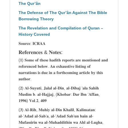
The Qur’ân
The Defense of The Qur’ân Against The Bible
Borrowing Theory
The Revelation and Compilation of Quran –
History Covered
𝐒𝐨𝐮𝐫𝐜𝐞: 𝐈𝐂𝐑𝐀𝐀
𝐑𝐞𝐟𝐞𝐫𝐞𝐧𝐜𝐞𝐬 & 𝐍𝐨𝐭𝐞𝐬:
(𝟏) 𝐒𝐨𝐦𝐞 𝐨𝐟 𝐭𝐡𝐞𝐬𝐞 𝐡𝐚𝐝𝐢𝐭𝐡 𝐫𝐞𝐩𝐨𝐫𝐭𝐬 𝐚𝐫𝐞 𝐦𝐞𝐧𝐭𝐢𝐨𝐧𝐞𝐝 𝐚𝐧𝐝
𝐫𝐞𝐟𝐞𝐫𝐞𝐧𝐜𝐞𝐝 𝐛𝐞𝐥𝐨𝐰. 𝐀𝐧 𝐞𝐱𝐡𝐚𝐮𝐬𝐭𝐢𝐯𝐞 𝐥𝐢𝐬𝐭𝐢𝐧𝐠 𝐨𝐟
𝐧𝐚𝐫𝐫𝐚𝐭𝐢𝐨𝐧𝐬 𝐢𝐬 𝐝𝐮𝐞 𝐢𝐧 𝐚 𝐟𝐨𝐫𝐭𝐡𝐜𝐨𝐦𝐢𝐧𝐠 𝐚𝐫𝐭𝐢𝐜𝐥𝐞 𝐛𝐲 𝐭𝐡𝐢𝐬
𝐚𝐮𝐭𝐡𝐨𝐫.
(𝟐) 𝐀𝐥-𝐒𝐮𝐲𝐮𝐭𝐢, 𝐉𝐚𝐥𝐚𝐥 𝐚𝐥-𝐃𝐢𝐧, 𝐚𝐥-𝐃𝐢𝐛𝐚𝐣 ‘𝐚𝐥𝐚 𝐒𝐚𝐡𝐢𝐡
𝐌𝐮𝐬𝐥𝐢𝐦 𝐛. 𝐚𝐥-𝐇𝐚𝐣𝐣𝐚𝐣, (𝐊𝐡𝐨𝐛𝐚𝐫: 𝐃𝐚𝐫 𝐈𝐛𝐧 ‘𝐀𝐟𝐟𝐚𝐧,
𝟏𝟗𝟗𝟔) 𝐕𝐨𝐥.𝟐, 𝟒𝟎𝟗
(𝟑) 𝐀𝐥-𝐑𝐢𝐡, 𝐌𝐮𝐡𝐢𝐲 𝐚𝐥-𝐃𝐢𝐧 𝐊𝐡𝐚𝐥𝐢𝐥, 𝐊𝐚𝐥𝐢𝐦𝐚𝐭𝐚𝐧:
𝐚𝐥-‘𝐀𝐝𝐚𝐝 𝐚𝐥-𝐒𝐚𝐛‘𝐚, 𝐚𝐥-‘𝐀𝐝𝐚𝐝 𝐒𝐚𝐛‘𝐮𝐧 𝐛𝐚𝐢𝐧 𝐚𝐥-
𝐌𝐮𝐟𝐚𝐬𝐬𝐢𝐫𝐢𝐧 𝐰𝐚 𝐚𝐥-𝐌𝐮𝐡𝐚𝐝𝐝𝐢𝐭𝐡𝐢𝐧 𝐰𝐚 𝐀𝐡𝐥 𝐚𝐥-𝐋𝐮𝐠𝐡𝐚,