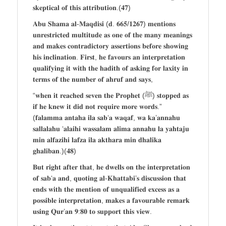
𝐬𝐤𝐞𝐩𝐭𝐢𝐜𝐚𝐥 𝐨𝐟 𝐭𝐡𝐢𝐬 𝐚𝐭𝐭𝐫𝐢𝐛𝐮𝐭𝐢𝐨𝐧.(𝟒𝟕)
𝐀𝐛𝐮 𝐒𝐡𝐚𝐦𝐚 𝐚𝐥-𝐌𝐚𝐪𝐝𝐢𝐬𝐢 (𝐝. 𝟔𝟔𝟓/𝟏𝟐𝟔𝟕) 𝐦𝐞𝐧𝐭𝐢𝐨𝐧𝐬
𝐮𝐧𝐫𝐞𝐬𝐭𝐫𝐢𝐜𝐭𝐞𝐝 𝐦𝐮𝐥𝐭𝐢𝐭𝐮𝐝𝐞 𝐚𝐬 𝐨𝐧𝐞 𝐨𝐟 𝐭𝐡𝐞 𝐦𝐚𝐧𝐲 𝐦𝐞𝐚𝐧𝐢𝐧𝐠𝐬
𝐚𝐧𝐝 𝐦𝐚𝐤𝐞𝐬 𝐜𝐨𝐧𝐭𝐫𝐚𝐝𝐢𝐜𝐭𝐨𝐫𝐲 𝐚𝐬𝐬𝐞𝐫𝐭𝐢𝐨𝐧𝐬 𝐛𝐞𝐟𝐨𝐫𝐞 𝐬𝐡𝐨𝐰𝐢𝐧𝐠
𝐡𝐢𝐬 𝐢𝐧𝐜𝐥𝐢𝐧𝐚𝐭𝐢𝐨𝐧. 𝐅𝐢𝐫𝐬𝐭, 𝐡𝐞 𝐟𝐚𝐯𝐨𝐮𝐫𝐬 𝐚𝐧 𝐢𝐧𝐭𝐞𝐫𝐩𝐫𝐞𝐭𝐚𝐭𝐢𝐨𝐧
𝐪𝐮𝐚𝐥𝐢𝐟𝐲𝐢𝐧𝐠 𝐢𝐭 𝐰𝐢𝐭𝐡 𝐭𝐡𝐞 𝐡𝐚𝐝𝐢𝐭𝐡 𝐨𝐟 𝐚𝐬𝐤𝐢𝐧𝐠 𝐟𝐨𝐫 𝐥𝐚𝐱𝐢𝐭𝐲 𝐢𝐧
𝐭𝐞𝐫𝐦𝐬 𝐨𝐟 𝐭𝐡𝐞 𝐧𝐮𝐦𝐛𝐞𝐫 𝐨𝐟 𝐚𝐡𝐫𝐮𝐟 𝐚𝐧𝐝 𝐬𝐚𝐲𝐬,
“𝐰𝐡𝐞𝐧 𝐢𝐭 𝐫𝐞𝐚𝐜𝐡𝐞𝐝 𝐬𝐞𝐯𝐞𝐧 𝐭𝐡𝐞 𝐏𝐫𝐨𝐩𝐡𝐞𝐭 (ﷺ) 𝐬𝐭𝐨𝐩𝐩𝐞𝐝 𝐚𝐬
𝐢𝐟 𝐡𝐞 𝐤𝐧𝐞𝐰 𝐢𝐭 𝐝𝐢𝐝 𝐧𝐨𝐭 𝐫𝐞𝐪𝐮𝐢𝐫𝐞 𝐦𝐨𝐫𝐞 𝐰𝐨𝐫𝐝𝐬.”
(𝐟𝐚𝐥𝐚𝐦𝐦𝐚 𝐚𝐧𝐭𝐚𝐡𝐚 𝐢𝐥𝐚 𝐬𝐚𝐛‘𝐚 𝐰𝐚𝐪𝐚𝐟, 𝐰𝐚 𝐤𝐚’𝐚𝐧𝐧𝐚𝐡𝐮
𝐬𝐚𝐥𝐥𝐚𝐥𝐚𝐡𝐮 ‘𝐚𝐥𝐚𝐢𝐡𝐢 𝐰𝐚𝐬𝐬𝐚𝐥𝐚𝐦 𝐚𝐥𝐢𝐦𝐚 𝐚𝐧𝐧𝐚𝐡𝐮 𝐥𝐚 𝐲𝐚𝐡𝐭𝐚𝐣𝐮
𝐦𝐢𝐧 𝐚𝐥𝐟𝐚𝐳𝐢𝐡𝐢 𝐥𝐚𝐟𝐳𝐚 𝐢𝐥𝐚 𝐚𝐤𝐭𝐡𝐚𝐫𝐚 𝐦𝐢𝐧 𝐝𝐡𝐚𝐥𝐢𝐤𝐚
𝐠𝐡𝐚𝐥𝐢𝐛𝐚𝐧.)(𝟒𝟖)
𝐁𝐮𝐭 𝐫𝐢𝐠𝐡𝐭 𝐚𝐟𝐭𝐞𝐫 𝐭𝐡𝐚𝐭, 𝐡𝐞 𝐝𝐰𝐞𝐥𝐥𝐬 𝐨𝐧 𝐭𝐡𝐞 𝐢𝐧𝐭𝐞𝐫𝐩𝐫𝐞𝐭𝐚𝐭𝐢𝐨𝐧
𝐨𝐟 𝐬𝐚𝐛‘𝐚 𝐚𝐧𝐝, 𝐪𝐮𝐨𝐭𝐢𝐧𝐠 𝐚𝐥-𝐊𝐡𝐚𝐭𝐭𝐚𝐛𝐢’𝐬 𝐝𝐢𝐬𝐜𝐮𝐬𝐬𝐢𝐨𝐧 𝐭𝐡𝐚𝐭
𝐞𝐧𝐝𝐬 𝐰𝐢𝐭𝐡 𝐭𝐡𝐞 𝐦𝐞𝐧𝐭𝐢𝐨𝐧 𝐨𝐟 𝐮𝐧𝐪𝐮𝐚𝐥𝐢𝐟𝐢𝐞𝐝 𝐞𝐱𝐜𝐞𝐬𝐬 𝐚𝐬 𝐚
𝐩𝐨𝐬𝐬𝐢𝐛𝐥𝐞 𝐢𝐧𝐭𝐞𝐫𝐩𝐫𝐞𝐭𝐚𝐭𝐢𝐨𝐧, 𝐦𝐚𝐤𝐞𝐬 𝐚 𝐟𝐚𝐯𝐨𝐮𝐫𝐚𝐛𝐥𝐞 𝐫𝐞𝐦𝐚𝐫𝐤
𝐮𝐬𝐢𝐧𝐠 𝐐𝐮𝐫’𝐚𝐧 𝟗:𝟖𝟎 𝐭𝐨 𝐬𝐮𝐩𝐩𝐨𝐫𝐭 𝐭𝐡𝐢𝐬 𝐯𝐢𝐞𝐰.