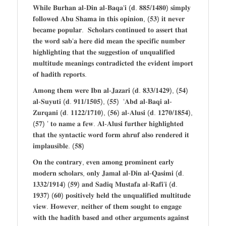
𝐖𝐡𝐢𝐥𝐞 𝐁𝐮𝐫𝐡𝐚𝐧 𝐚𝐥-𝐃𝐢𝐧 𝐚𝐥-𝐁𝐚𝐪𝐚‘𝐢 (𝐝. 𝟖𝟖𝟓/𝟏𝟒𝟖𝟎) 𝐬𝐢𝐦𝐩𝐥𝐲
𝐟𝐨𝐥𝐥𝐨𝐰𝐞𝐝 𝐀𝐛𝐮 𝐒𝐡𝐚𝐦𝐚 𝐢𝐧 𝐭𝐡𝐢𝐬 𝐨𝐩𝐢𝐧𝐢𝐨𝐧, (𝟓𝟑) 𝐢𝐭 𝐧𝐞𝐯𝐞𝐫
𝐛𝐞𝐜𝐚𝐦𝐞 𝐩𝐨𝐩𝐮𝐥𝐚𝐫. 𝐒𝐜𝐡𝐨𝐥𝐚𝐫𝐬 𝐜𝐨𝐧𝐭𝐢𝐧𝐮𝐞𝐝 𝐭𝐨 𝐚𝐬𝐬𝐞𝐫𝐭 𝐭𝐡𝐚𝐭
𝐭𝐡𝐞 𝐰𝐨𝐫𝐝 𝐬𝐚𝐛‘𝐚 𝐡𝐞𝐫𝐞 𝐝𝐢𝐝 𝐦𝐞𝐚𝐧 𝐭𝐡𝐞 𝐬𝐩𝐞𝐜𝐢𝐟𝐢𝐜 𝐧𝐮𝐦𝐛𝐞𝐫
𝐡𝐢𝐠𝐡𝐥𝐢𝐠𝐡𝐭𝐢𝐧𝐠 𝐭𝐡𝐚𝐭 𝐭𝐡𝐞 𝐬𝐮𝐠𝐠𝐞𝐬𝐭𝐢𝐨𝐧 𝐨𝐟 𝐮𝐧𝐪𝐮𝐚𝐥𝐢𝐟𝐢𝐞𝐝
𝐦𝐮𝐥𝐭𝐢𝐭𝐮𝐝𝐞 𝐦𝐞𝐚𝐧𝐢𝐧𝐠𝐬 𝐜𝐨𝐧𝐭𝐫𝐚𝐝𝐢𝐜𝐭𝐞𝐝 𝐭𝐡𝐞 𝐞𝐯𝐢𝐝𝐞𝐧𝐭 𝐢𝐦𝐩𝐨𝐫𝐭
𝐨𝐟 𝐡𝐚𝐝𝐢𝐭𝐡 𝐫𝐞𝐩𝐨𝐫𝐭𝐬.
𝐀𝐦𝐨𝐧𝐠 𝐭𝐡𝐞𝐦 𝐰𝐞𝐫𝐞 𝐈𝐛𝐧 𝐚𝐥-𝐉𝐚𝐳𝐚𝐫𝐢 (𝐝. 𝟖𝟑𝟑/𝟏𝟒𝟐𝟗), (𝟓𝟒)
𝐚𝐥-𝐒𝐮𝐲𝐮𝐭𝐢 (𝐝. 𝟗𝟏𝟏/𝟏𝟓𝟎𝟓), (𝟓𝟓) ‘𝐀𝐛𝐝 𝐚𝐥-𝐁𝐚𝐪𝐢 𝐚𝐥-
𝐙𝐮𝐫𝐪𝐚𝐧𝐢 (𝐝. 𝟏𝟏𝟐𝟐/𝟏𝟕𝟏𝟎), (𝟓𝟔) 𝐚𝐥-𝐀𝐥𝐮𝐬𝐢 (𝐝. 𝟏𝟐𝟕𝟎/𝟏𝟖𝟓𝟒),
(𝟓𝟕) ’ 𝐭𝐨 𝐧𝐚𝐦𝐞 𝐚 𝐟𝐞𝐰. 𝐀𝐥-𝐀𝐥𝐮𝐬𝐢 𝐟𝐮𝐫𝐭𝐡𝐞𝐫 𝐡𝐢𝐠𝐡𝐥𝐢𝐠𝐡𝐭𝐞𝐝
𝐭𝐡𝐚𝐭 𝐭𝐡𝐞 𝐬𝐲𝐧𝐭𝐚𝐜𝐭𝐢𝐜 𝐰𝐨𝐫𝐝 𝐟𝐨𝐫𝐦 𝐚𝐡𝐫𝐮𝐟 𝐚𝐥𝐬𝐨 𝐫𝐞𝐧𝐝𝐞𝐫𝐞𝐝 𝐢𝐭
𝐢𝐦𝐩𝐥𝐚𝐮𝐬𝐢𝐛𝐥𝐞. (𝟓𝟖)
𝐎𝐧 𝐭𝐡𝐞 𝐜𝐨𝐧𝐭𝐫𝐚𝐫𝐲, 𝐞𝐯𝐞𝐧 𝐚𝐦𝐨𝐧𝐠 𝐩𝐫𝐨𝐦𝐢𝐧𝐞𝐧𝐭 𝐞𝐚𝐫𝐥𝐲
𝐦𝐨𝐝𝐞𝐫𝐧 𝐬𝐜𝐡𝐨𝐥𝐚𝐫𝐬, 𝐨𝐧𝐥𝐲 𝐉𝐚𝐦𝐚𝐥 𝐚𝐥-𝐃𝐢𝐧 𝐚𝐥-𝐐𝐚𝐬𝐢𝐦𝐢 (𝐝.
𝟏𝟑𝟑𝟐/𝟏𝟗𝟏𝟒) (𝟓𝟗) 𝐚𝐧𝐝 𝐒𝐚𝐝𝐢𝐪 𝐌𝐮𝐬𝐭𝐚𝐟𝐚 𝐚𝐥-𝐑𝐚𝐟𝐢‘𝐢 (𝐝.
𝟏𝟗𝟑𝟕) (𝟔𝟎) 𝐩𝐨𝐬𝐢𝐭𝐢𝐯𝐞𝐥𝐲 𝐡𝐞𝐥𝐝 𝐭𝐡𝐞 𝐮𝐧𝐪𝐮𝐚𝐥𝐢𝐟𝐢𝐞𝐝 𝐦𝐮𝐥𝐭𝐢𝐭𝐮𝐝𝐞
𝐯𝐢𝐞𝐰. 𝐇𝐨𝐰𝐞𝐯𝐞𝐫, 𝐧𝐞𝐢𝐭𝐡𝐞𝐫 𝐨𝐟 𝐭𝐡𝐞𝐦 𝐬𝐨𝐮𝐠𝐡𝐭 𝐭𝐨 𝐞𝐧𝐠𝐚𝐠𝐞
𝐰𝐢𝐭𝐡 𝐭𝐡𝐞 𝐡𝐚𝐝𝐢𝐭𝐡 𝐛𝐚𝐬𝐞𝐝 𝐚𝐧𝐝 𝐨𝐭𝐡𝐞𝐫 𝐚𝐫𝐠𝐮𝐦𝐞𝐧𝐭𝐬 𝐚𝐠𝐚𝐢𝐧𝐬𝐭