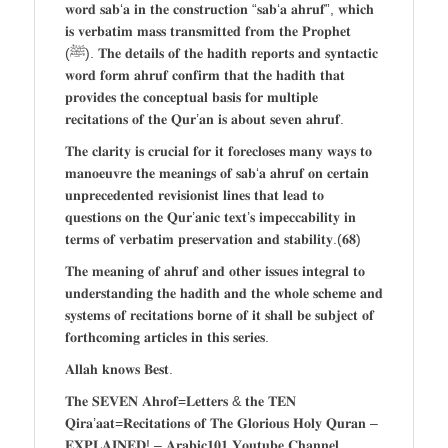
𝐰𝐨𝐫𝐝 𝐬𝐚𝐛‘𝐚 𝐢𝐧 𝐭𝐡𝐞 𝐜𝐨𝐧𝐬𝐭𝐫𝐮𝐜𝐭𝐢𝐨𝐧 “𝐬𝐚𝐛‘𝐚 𝐚𝐡𝐫𝐮𝐟”, 𝐰𝐡𝐢𝐜𝐡
𝐢𝐬 𝐯𝐞𝐫𝐛𝐚𝐭𝐢𝐦 𝐦𝐚𝐬𝐬 𝐭𝐫𝐚𝐧𝐬𝐦𝐢𝐭𝐭𝐞𝐝 𝐟𝐫𝐨𝐦 𝐭𝐡𝐞 𝐏𝐫𝐨𝐩𝐡𝐞𝐭
(ﷺ). 𝐓𝐡𝐞 𝐝𝐞𝐭𝐚𝐢𝐥𝐬 𝐨𝐟 𝐭𝐡𝐞 𝐡𝐚𝐝𝐢𝐭𝐡 𝐫𝐞𝐩𝐨𝐫𝐭𝐬 𝐚𝐧𝐝 𝐬𝐲𝐧𝐭𝐚𝐜𝐭𝐢𝐜
𝐰𝐨𝐫𝐝 𝐟𝐨𝐫𝐦 𝐚𝐡𝐫𝐮𝐟 𝐜𝐨𝐧𝐟𝐢𝐫𝐦 𝐭𝐡𝐚𝐭 𝐭𝐡𝐞 𝐡𝐚𝐝𝐢𝐭𝐡 𝐭𝐡𝐚𝐭
𝐩𝐫𝐨𝐯𝐢𝐝𝐞𝐬 𝐭𝐡𝐞 𝐜𝐨𝐧𝐜𝐞𝐩𝐭𝐮𝐚𝐥 𝐛𝐚𝐬𝐢𝐬 𝐟𝐨𝐫 𝐦𝐮𝐥𝐭𝐢𝐩𝐥𝐞
𝐫𝐞𝐜𝐢𝐭𝐚𝐭𝐢𝐨𝐧𝐬 𝐨𝐟 𝐭𝐡𝐞 𝐐𝐮𝐫’𝐚𝐧 𝐢𝐬 𝐚𝐛𝐨𝐮𝐭 𝐬𝐞𝐯𝐞𝐧 𝐚𝐡𝐫𝐮𝐟.
𝐓𝐡𝐞 𝐜𝐥𝐚𝐫𝐢𝐭𝐲 𝐢𝐬 𝐜𝐫𝐮𝐜𝐢𝐚𝐥 𝐟𝐨𝐫 𝐢𝐭 𝐟𝐨𝐫𝐞𝐜𝐥𝐨𝐬𝐞𝐬 𝐦𝐚𝐧𝐲 𝐰𝐚𝐲𝐬 𝐭𝐨
𝐦𝐚𝐧𝐨𝐞𝐮𝐯𝐫𝐞 𝐭𝐡𝐞 𝐦𝐞𝐚𝐧𝐢𝐧𝐠𝐬 𝐨𝐟 𝐬𝐚𝐛‘𝐚 𝐚𝐡𝐫𝐮𝐟 𝐨𝐧 𝐜𝐞𝐫𝐭𝐚𝐢𝐧
𝐮𝐧𝐩𝐫𝐞𝐜𝐞𝐝𝐞𝐧𝐭𝐞𝐝 𝐫𝐞𝐯𝐢𝐬𝐢𝐨𝐧𝐢𝐬𝐭 𝐥𝐢𝐧𝐞𝐬 𝐭𝐡𝐚𝐭 𝐥𝐞𝐚𝐝 𝐭𝐨
𝐪𝐮𝐞𝐬𝐭𝐢𝐨𝐧𝐬 𝐨𝐧 𝐭𝐡𝐞 𝐐𝐮𝐫’𝐚𝐧𝐢𝐜 𝐭𝐞𝐱𝐭’𝐬 𝐢𝐦𝐩𝐞𝐜𝐜𝐚𝐛𝐢𝐥𝐢𝐭𝐲 𝐢𝐧
𝐭𝐞𝐫𝐦𝐬 𝐨𝐟 𝐯𝐞𝐫𝐛𝐚𝐭𝐢𝐦 𝐩𝐫𝐞𝐬𝐞𝐫𝐯𝐚𝐭𝐢𝐨𝐧 𝐚𝐧𝐝 𝐬𝐭𝐚𝐛𝐢𝐥𝐢𝐭𝐲.(𝟔𝟖)
𝐓𝐡𝐞 𝐦𝐞𝐚𝐧𝐢𝐧𝐠 𝐨𝐟 𝐚𝐡𝐫𝐮𝐟 𝐚𝐧𝐝 𝐨𝐭𝐡𝐞𝐫 𝐢𝐬𝐬𝐮𝐞𝐬 𝐢𝐧𝐭𝐞𝐠𝐫𝐚𝐥 𝐭𝐨
𝐮𝐧𝐝𝐞𝐫𝐬𝐭𝐚𝐧𝐝𝐢𝐧𝐠 𝐭𝐡𝐞 𝐡𝐚𝐝𝐢𝐭𝐡 𝐚𝐧𝐝 𝐭𝐡𝐞 𝐰𝐡𝐨𝐥𝐞 𝐬𝐜𝐡𝐞𝐦𝐞 𝐚𝐧𝐝
𝐬𝐲𝐬𝐭𝐞𝐦𝐬 𝐨𝐟 𝐫𝐞𝐜𝐢𝐭𝐚𝐭𝐢𝐨𝐧𝐬 𝐛𝐨𝐫𝐧𝐞 𝐨𝐟 𝐢𝐭 𝐬𝐡𝐚𝐥𝐥 𝐛𝐞 𝐬𝐮𝐛𝐣𝐞𝐜𝐭 𝐨𝐟
𝐟𝐨𝐫𝐭𝐡𝐜𝐨𝐦𝐢𝐧𝐠 𝐚𝐫𝐭𝐢𝐜𝐥𝐞𝐬 𝐢𝐧 𝐭𝐡𝐢𝐬 𝐬𝐞𝐫𝐢𝐞𝐬.
𝐀𝐥𝐥𝐚𝐡 𝐤𝐧𝐨𝐰𝐬 𝐁𝐞𝐬𝐭.
𝐓𝐡𝐞 𝐒𝐄𝐕𝐄𝐍 𝐀𝐡𝐫𝐨𝐟=𝐋𝐞𝐭𝐭𝐞𝐫𝐬 & 𝐭𝐡𝐞 𝐓𝐄𝐍
𝐐𝐢𝐫𝐚’𝐚𝐚𝐭=𝐑𝐞𝐜𝐢𝐭𝐚𝐭𝐢𝐨𝐧𝐬 𝐨𝐟 𝐓𝐡𝐞 𝐆𝐥𝐨𝐫𝐢𝐨𝐮𝐬 𝐇𝐨𝐥𝐲 𝐐𝐮𝐫𝐚𝐧 –
𝐄𝐗𝐏𝐋𝐀𝐈𝐍𝐄𝐃! – 𝐀𝐫𝐚𝐛𝐢𝐜𝟏𝟎𝟏 𝐘𝐨𝐮𝐭𝐮𝐛𝐞 𝐂𝐡𝐚𝐧𝐧𝐞𝐥