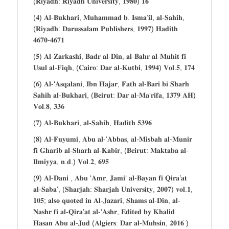
(𝐑𝐢𝐲𝐚𝐝𝐡: 𝐑𝐢𝐲𝐚𝐝𝐡 𝐔𝐧𝐢𝐯𝐞𝐫𝐬𝐢𝐭𝐲, 𝟏𝟗𝟖𝟎) 𝟏𝟔
(𝟒) 𝐀𝐥-𝐁𝐮𝐤𝐡𝐚𝐫𝐢, 𝐌𝐮𝐡𝐚𝐦𝐦𝐚𝐝 𝐛. 𝐈𝐬𝐦𝐚‘𝐢𝐥, 𝐚𝐥-𝐒𝐚𝐡𝐢𝐡,
(𝐑𝐢𝐲𝐚𝐝𝐡: 𝐃𝐚𝐫𝐮𝐬𝐬𝐚𝐥𝐚𝐦 𝐏𝐮𝐛𝐥𝐢𝐬𝐡𝐞𝐫𝐬, 𝟏𝟗𝟗𝟕) 𝐇𝐚𝐝𝐢𝐭𝐡
𝟒𝟔𝟕𝟎-𝟒𝟔𝟕𝟏
(𝟓) 𝐀𝐥-𝐙𝐚𝐫𝐤𝐚𝐬𝐡𝐢, 𝐁𝐚𝐝𝐫 𝐚𝐥-𝐃𝐢𝐧, 𝐚𝐥-𝐁𝐚𝐡𝐫 𝐚𝐥-𝐌𝐮𝐡𝐢𝐭 𝐟𝐢
𝐔𝐬𝐮𝐥 𝐚𝐥-𝐅𝐢𝐪𝐡, (𝐂𝐚𝐢𝐫𝐨: 𝐃𝐚𝐫 𝐚𝐥-𝐊𝐮𝐭𝐛𝐢, 𝟏𝟗𝟗𝟒) 𝐕𝐨𝐥.𝟓, 𝟏𝟕𝟒
(𝟔) 𝐀𝐥-‘𝐀𝐬𝐪𝐚𝐥𝐚𝐧𝐢, 𝐈𝐛𝐧 𝐇𝐚𝐣𝐚𝐫, 𝐅𝐚𝐭𝐡 𝐚𝐥-𝐁𝐚𝐫𝐢 𝐛𝐢 𝐒𝐡𝐚𝐫𝐡
𝐒𝐚𝐡𝐢𝐡 𝐚𝐥-𝐁𝐮𝐤𝐡𝐚𝐫𝐢, (𝐁𝐞𝐢𝐫𝐮𝐭: 𝐃𝐚𝐫 𝐚𝐥-𝐌𝐚‘𝐫𝐢𝐟𝐚, 𝟏𝟑𝟕𝟗 𝐀𝐇)
𝐕𝐨𝐥.𝟖, 𝟑𝟑𝟔
(𝟕) 𝐀𝐥-𝐁𝐮𝐤𝐡𝐚𝐫𝐢, 𝐚𝐥-𝐒𝐚𝐡𝐢𝐡, 𝐇𝐚𝐝𝐢𝐭𝐡 𝟓𝟑𝟗𝟔
(𝟖) 𝐀𝐥-𝐅𝐮𝐲𝐮𝐦𝐢, 𝐀𝐛𝐮 𝐚𝐥-‘𝐀𝐛𝐛𝐚𝐬, 𝐚𝐥-𝐌𝐢𝐬𝐛𝐚𝐡 𝐚𝐥-𝐌𝐮𝐧𝐢𝐫
𝐟𝐢 𝐆𝐡𝐚𝐫𝐢𝐛 𝐚𝐥-𝐒𝐡𝐚𝐫𝐡 𝐚𝐥-𝐊𝐚𝐛𝐢𝐫, (𝐁𝐞𝐢𝐫𝐮𝐭: 𝐌𝐚𝐤𝐭𝐚𝐛𝐚 𝐚𝐥-
𝐈𝐥𝐦𝐢𝐲𝐲𝐚, 𝐧.𝐝.) 𝐕𝐨𝐥.𝟐, 𝟔𝟗𝟓
(𝟗) 𝐀𝐥-𝐃𝐚𝐧𝐢 , 𝐀𝐛𝐮 ‘𝐀𝐦𝐫, 𝐉𝐚𝐦𝐢‘ 𝐚𝐥-𝐁𝐚𝐲𝐚𝐧 𝐟𝐢 𝐐𝐢𝐫𝐚’𝐚𝐭
𝐚𝐥-𝐒𝐚𝐛𝐚‘, (𝐒𝐡𝐚𝐫𝐣𝐚𝐡: 𝐒𝐡𝐚𝐫𝐣𝐚𝐡 𝐔𝐧𝐢𝐯𝐞𝐫𝐬𝐢𝐭𝐲, 𝟐𝟎𝟎𝟕) 𝐯𝐨𝐥.𝟏,
𝟏𝟎𝟓; 𝐚𝐥𝐬𝐨 𝐪𝐮𝐨𝐭𝐞𝐝 𝐢𝐧 𝐀𝐥-𝐉𝐚𝐳𝐚𝐫𝐢, 𝐒𝐡𝐚𝐦𝐬 𝐚𝐥-𝐃𝐢𝐧, 𝐚𝐥-
𝐍𝐚𝐬𝐡𝐫 𝐟𝐢 𝐚𝐥-𝐐𝐢𝐫𝐚’𝐚𝐭 𝐚𝐥-‘𝐀𝐬𝐡𝐫, 𝐄𝐝𝐢𝐭𝐞𝐝 𝐛𝐲 𝐊𝐡𝐚𝐥𝐢𝐝
𝐇𝐚𝐬𝐚𝐧 𝐀𝐛𝐮 𝐚𝐥-𝐉𝐮𝐝 (𝐀𝐥𝐠𝐢𝐞𝐫𝐬: 𝐃𝐚𝐫 𝐚𝐥-𝐌𝐮𝐡𝐬𝐢𝐧, 𝟐𝟎𝟏𝟔 )