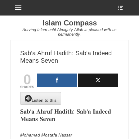
Menu
Show
Heade
Sideb
Islam Compass
Conte
Serving Islam until Almighty Allah is pleased with us
permanently.
Sab‘a Ahruf Hadith: Sab‘a Indeed
Means Seven
0
SHARES
Listen to this
𝐒𝐚𝐛‘𝐚 𝐀𝐡𝐫𝐮𝐟 𝐇𝐚𝐝𝐢𝐭𝐡: 𝐒𝐚𝐛‘𝐚 𝐈𝐧𝐝𝐞𝐞𝐝
𝐌𝐞𝐚𝐧𝐬 𝐒𝐞𝐯𝐞𝐧
Mohamad Mostafa Nassar