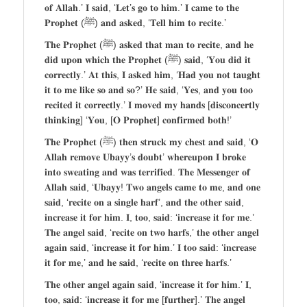
𝐨𝐟 𝐀𝐥𝐥𝐚𝐡.’ 𝐈 𝐬𝐚𝐢𝐝, ‘𝐋𝐞𝐭’𝐬 𝐠𝐨 𝐭𝐨 𝐡𝐢𝐦.’ 𝐈 𝐜𝐚𝐦𝐞 𝐭𝐨 𝐭𝐡𝐞
𝐏𝐫𝐨𝐩𝐡𝐞𝐭 (ﷺ) 𝐚𝐧𝐝 𝐚𝐬𝐤𝐞𝐝, ‘𝐓𝐞𝐥𝐥 𝐡𝐢𝐦 𝐭𝐨 𝐫𝐞𝐜𝐢𝐭𝐞.’
𝐓𝐡𝐞 𝐏𝐫𝐨𝐩𝐡𝐞𝐭 (ﷺ) 𝐚𝐬𝐤𝐞𝐝 𝐭𝐡𝐚𝐭 𝐦𝐚𝐧 𝐭𝐨 𝐫𝐞𝐜𝐢𝐭𝐞, 𝐚𝐧𝐝 𝐡𝐞
𝐝𝐢𝐝 𝐮𝐩𝐨𝐧 𝐰𝐡𝐢𝐜𝐡 𝐭𝐡𝐞 𝐏𝐫𝐨𝐩𝐡𝐞𝐭 (ﷺ) 𝐬𝐚𝐢𝐝, ‘𝐘𝐨𝐮 𝐝𝐢𝐝 𝐢𝐭
𝐜𝐨𝐫𝐫𝐞𝐜𝐭𝐥𝐲.’ 𝐀𝐭 𝐭𝐡𝐢𝐬, 𝐈 𝐚𝐬𝐤𝐞𝐝 𝐡𝐢𝐦, ‘𝐇𝐚𝐝 𝐲𝐨𝐮 𝐧𝐨𝐭 𝐭𝐚𝐮𝐠𝐡𝐭
𝐢𝐭 𝐭𝐨 𝐦𝐞 𝐥𝐢𝐤𝐞 𝐬𝐨 𝐚𝐧𝐝 𝐬𝐨?’ 𝐇𝐞 𝐬𝐚𝐢𝐝, ‘𝐘𝐞𝐬, 𝐚𝐧𝐝 𝐲𝐨𝐮 𝐭𝐨𝐨
𝐫𝐞𝐜𝐢𝐭𝐞𝐝 𝐢𝐭 𝐜𝐨𝐫𝐫𝐞𝐜𝐭𝐥𝐲.’ 𝐈 𝐦𝐨𝐯𝐞𝐝 𝐦𝐲 𝐡𝐚𝐧𝐝𝐬 [𝐝𝐢𝐬𝐜𝐨𝐧𝐜𝐞𝐫𝐭𝐥𝐲
𝐭𝐡𝐢𝐧𝐤𝐢𝐧𝐠] ‘𝐘𝐨𝐮, [𝐎 𝐏𝐫𝐨𝐩𝐡𝐞𝐭] 𝐜𝐨𝐧𝐟𝐢𝐫𝐦𝐞𝐝 𝐛𝐨𝐭𝐡!’
𝐓𝐡𝐞 𝐏𝐫𝐨𝐩𝐡𝐞𝐭 (ﷺ) 𝐭𝐡𝐞𝐧 𝐬𝐭𝐫𝐮𝐜𝐤 𝐦𝐲 𝐜𝐡𝐞𝐬𝐭 𝐚𝐧𝐝 𝐬𝐚𝐢𝐝, ‘𝐎
𝐀𝐥𝐥𝐚𝐡 𝐫𝐞𝐦𝐨𝐯𝐞 𝐔𝐛𝐚𝐲𝐲’𝐬 𝐝𝐨𝐮𝐛𝐭’ 𝐰𝐡𝐞𝐫𝐞𝐮𝐩𝐨𝐧 𝐈 𝐛𝐫𝐨𝐤𝐞
𝐢𝐧𝐭𝐨 𝐬𝐰𝐞𝐚𝐭𝐢𝐧𝐠 𝐚𝐧𝐝 𝐰𝐚𝐬 𝐭𝐞𝐫𝐫𝐢𝐟𝐢𝐞𝐝. 𝐓𝐡𝐞 𝐌𝐞𝐬𝐬𝐞𝐧𝐠𝐞𝐫 𝐨𝐟
𝐀𝐥𝐥𝐚𝐡 𝐬𝐚𝐢𝐝, ‘𝐔𝐛𝐚𝐲𝐲! 𝐓𝐰𝐨 𝐚𝐧𝐠𝐞𝐥𝐬 𝐜𝐚𝐦𝐞 𝐭𝐨 𝐦𝐞, 𝐚𝐧𝐝 𝐨𝐧𝐞
𝐬𝐚𝐢𝐝, ‘𝐫𝐞𝐜𝐢𝐭𝐞 𝐨𝐧 𝐚 𝐬𝐢𝐧𝐠𝐥𝐞 𝐡𝐚𝐫𝐟’, 𝐚𝐧𝐝 𝐭𝐡𝐞 𝐨𝐭𝐡𝐞𝐫 𝐬𝐚𝐢𝐝,
𝐢𝐧𝐜𝐫𝐞𝐚𝐬𝐞 𝐢𝐭 𝐟𝐨𝐫 𝐡𝐢𝐦. 𝐈, 𝐭𝐨𝐨, 𝐬𝐚𝐢𝐝: ‘𝐢𝐧𝐜𝐫𝐞𝐚𝐬𝐞 𝐢𝐭 𝐟𝐨𝐫 𝐦𝐞.’
𝐓𝐡𝐞 𝐚𝐧𝐠𝐞𝐥 𝐬𝐚𝐢𝐝, ‘𝐫𝐞𝐜𝐢𝐭𝐞 𝐨𝐧 𝐭𝐰𝐨 𝐡𝐚𝐫𝐟𝐬,’ 𝐭𝐡𝐞 𝐨𝐭𝐡𝐞𝐫 𝐚𝐧𝐠𝐞𝐥
𝐚𝐠𝐚𝐢𝐧 𝐬𝐚𝐢𝐝, ‘𝐢𝐧𝐜𝐫𝐞𝐚𝐬𝐞 𝐢𝐭 𝐟𝐨𝐫 𝐡𝐢𝐦.’ 𝐈 𝐭𝐨𝐨 𝐬𝐚𝐢𝐝: ‘𝐢𝐧𝐜𝐫𝐞𝐚𝐬𝐞
𝐢𝐭 𝐟𝐨𝐫 𝐦𝐞,’ 𝐚𝐧𝐝 𝐡𝐞 𝐬𝐚𝐢𝐝, ‘𝐫𝐞𝐜𝐢𝐭𝐞 𝐨𝐧 𝐭𝐡𝐫𝐞𝐞 𝐡𝐚𝐫𝐟𝐬.’
𝐓𝐡𝐞 𝐨𝐭𝐡𝐞𝐫 𝐚𝐧𝐠𝐞𝐥 𝐚𝐠𝐚𝐢𝐧 𝐬𝐚𝐢𝐝, ‘𝐢𝐧𝐜𝐫𝐞𝐚𝐬𝐞 𝐢𝐭 𝐟𝐨𝐫 𝐡𝐢𝐦.’ 𝐈,
𝐭𝐨𝐨, 𝐬𝐚𝐢𝐝: ‘𝐢𝐧𝐜𝐫𝐞𝐚𝐬𝐞 𝐢𝐭 𝐟𝐨𝐫 𝐦𝐞 [𝐟𝐮𝐫𝐭𝐡𝐞𝐫].’ 𝐓𝐡𝐞 𝐚𝐧𝐠𝐞𝐥