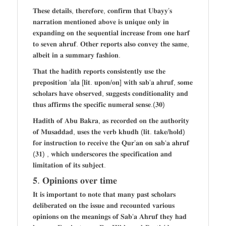
𝐓𝐡𝐞𝐬𝐞 𝐝𝐞𝐭𝐚𝐢𝐥𝐬, 𝐭𝐡𝐞𝐫𝐞𝐟𝐨𝐫𝐞, 𝐜𝐨𝐧𝐟𝐢𝐫𝐦 𝐭𝐡𝐚𝐭 𝐔𝐛𝐚𝐲𝐲’𝐬
𝐧𝐚𝐫𝐫𝐚𝐭𝐢𝐨𝐧 𝐦𝐞𝐧𝐭𝐢𝐨𝐧𝐞𝐝 𝐚𝐛𝐨𝐯𝐞 𝐢𝐬 𝐮𝐧𝐢𝐪𝐮𝐞 𝐨𝐧𝐥𝐲 𝐢𝐧
𝐞𝐱𝐩𝐚𝐧𝐝𝐢𝐧𝐠 𝐨𝐧 𝐭𝐡𝐞 𝐬𝐞𝐪𝐮𝐞𝐧𝐭𝐢𝐚𝐥 𝐢𝐧𝐜𝐫𝐞𝐚𝐬𝐞 𝐟𝐫𝐨𝐦 𝐨𝐧𝐞 𝐡𝐚𝐫𝐟
𝐭𝐨 𝐬𝐞𝐯𝐞𝐧 𝐚𝐡𝐫𝐮𝐟. 𝐎𝐭𝐡𝐞𝐫 𝐫𝐞𝐩𝐨𝐫𝐭𝐬 𝐚𝐥𝐬𝐨 𝐜𝐨𝐧𝐯𝐞𝐲 𝐭𝐡𝐞 𝐬𝐚𝐦𝐞,
𝐚𝐥𝐛𝐞𝐢𝐭 𝐢𝐧 𝐚 𝐬𝐮𝐦𝐦𝐚𝐫𝐲 𝐟𝐚𝐬𝐡𝐢𝐨𝐧.
𝐓𝐡𝐚𝐭 𝐭𝐡𝐞 𝐡𝐚𝐝𝐢𝐭𝐡 𝐫𝐞𝐩𝐨𝐫𝐭𝐬 𝐜𝐨𝐧𝐬𝐢𝐬𝐭𝐞𝐧𝐭𝐥𝐲 𝐮𝐬𝐞 𝐭𝐡𝐞
𝐩𝐫𝐞𝐩𝐨𝐬𝐢𝐭𝐢𝐨𝐧 ‘𝐚𝐥𝐚 [𝐥𝐢𝐭. 𝐮𝐩𝐨𝐧/𝐨𝐧] 𝐰𝐢𝐭𝐡 𝐬𝐚𝐛‘𝐚 𝐚𝐡𝐫𝐮𝐟, 𝐬𝐨𝐦𝐞
𝐬𝐜𝐡𝐨𝐥𝐚𝐫𝐬 𝐡𝐚𝐯𝐞 𝐨𝐛𝐬𝐞𝐫𝐯𝐞𝐝, 𝐬𝐮𝐠𝐠𝐞𝐬𝐭𝐬 𝐜𝐨𝐧𝐝𝐢𝐭𝐢𝐨𝐧𝐚𝐥𝐢𝐭𝐲 𝐚𝐧𝐝
𝐭𝐡𝐮𝐬 𝐚𝐟𝐟𝐢𝐫𝐦𝐬 𝐭𝐡𝐞 𝐬𝐩𝐞𝐜𝐢𝐟𝐢𝐜 𝐧𝐮𝐦𝐞𝐫𝐚𝐥 𝐬𝐞𝐧𝐬𝐞.(𝟑𝟎)
𝐇𝐚𝐝𝐢𝐭𝐡 𝐨𝐟 𝐀𝐛𝐮 𝐁𝐚𝐤𝐫𝐚, 𝐚𝐬 𝐫𝐞𝐜𝐨𝐫𝐝𝐞𝐝 𝐨𝐧 𝐭𝐡𝐞 𝐚𝐮𝐭𝐡𝐨𝐫𝐢𝐭𝐲
𝐨𝐟 𝐌𝐮𝐬𝐚𝐝𝐝𝐚𝐝, 𝐮𝐬𝐞𝐬 𝐭𝐡𝐞 𝐯𝐞𝐫𝐛 𝐤𝐡𝐮𝐝𝐡 (𝐥𝐢𝐭. 𝐭𝐚𝐤𝐞/𝐡𝐨𝐥𝐝)
𝐟𝐨𝐫 𝐢𝐧𝐬𝐭𝐫𝐮𝐜𝐭𝐢𝐨𝐧 𝐭𝐨 𝐫𝐞𝐜𝐞𝐢𝐯𝐞 𝐭𝐡𝐞 𝐐𝐮𝐫’𝐚𝐧 𝐨𝐧 𝐬𝐚𝐛‘𝐚 𝐚𝐡𝐫𝐮𝐟
(𝟑𝟏) , 𝐰𝐡𝐢𝐜𝐡 𝐮𝐧𝐝𝐞𝐫𝐬𝐜𝐨𝐫𝐞𝐬 𝐭𝐡𝐞 𝐬𝐩𝐞𝐜𝐢𝐟𝐢𝐜𝐚𝐭𝐢𝐨𝐧 𝐚𝐧𝐝
𝐥𝐢𝐦𝐢𝐭𝐚𝐭𝐢𝐨𝐧 𝐨𝐟 𝐢𝐭𝐬 𝐬𝐮𝐛𝐣𝐞𝐜𝐭.
𝟓. 𝐎𝐩𝐢𝐧𝐢𝐨𝐧𝐬 𝐨𝐯𝐞𝐫 𝐭𝐢𝐦𝐞
𝐈𝐭 𝐢𝐬 𝐢𝐦𝐩𝐨𝐫𝐭𝐚𝐧𝐭 𝐭𝐨 𝐧𝐨𝐭𝐞 𝐭𝐡𝐚𝐭 𝐦𝐚𝐧𝐲 𝐩𝐚𝐬𝐭 𝐬𝐜𝐡𝐨𝐥𝐚𝐫𝐬
𝐝𝐞𝐥𝐢𝐛𝐞𝐫𝐚𝐭𝐞𝐝 𝐨𝐧 𝐭𝐡𝐞 𝐢𝐬𝐬𝐮𝐞 𝐚𝐧𝐝 𝐫𝐞𝐜𝐨𝐮𝐧𝐭𝐞𝐝 𝐯𝐚𝐫𝐢𝐨𝐮𝐬
𝐨𝐩𝐢𝐧𝐢𝐨𝐧𝐬 𝐨𝐧 𝐭𝐡𝐞 𝐦𝐞𝐚𝐧𝐢𝐧𝐠𝐬 𝐨𝐟 𝐒𝐚𝐛‘𝐚 𝐀𝐡𝐫𝐮𝐟 𝐭𝐡𝐞𝐲 𝐡𝐚𝐝