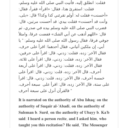
فقلت: انطلق إليه، فأتيت النبي صلى الله عليه وسلم،
فقلت: استقرئ هذا، فقال: «اقرأ» فقرأ، فقال:
«أحسنت» فقلت له: أولم تقرئني كذا وكذا؟ قال: «بلى،
وأنت قد أحسنت» فقلت بيدي: قد أحسنت مرتين، قال:
فضرب النبي صلى الله عليه وسلم بيده في صدري، ثم
قال: «اللهم أذهب عن أبي الشك» ففضت عرقا، وامتلأ
جوفي فرقا، فقال رسول الله صلى الله عليه وسلم: ” يا
أبي، إن ملكين أتياني، فقال أحدهما: اقرأ على حرف،
فقال الآخر: زده، فقلت: زدني، قال: اقرأ على حرفين،
فقال الآخر: زده، فقلت: زدني، قال: اقرأ على ثلاثة،
فقال الآخر: زده، فقلت: زدني، قال: اقرأ على أربعة
أحرف، قال الآخر: زده، قلت: زدني، قال: اقرأ على
خمسة أحرف، قال الآخر: زده، قلت: زدني، قال: اقرأ
على ستة، قال الآخر: زده، قال: اقرأ على سبعة أحرف،
فالقرآن أنزل على سبعة أحرف “
𝐈𝐭 𝐢𝐬 𝐧𝐚𝐫𝐫𝐚𝐭𝐞𝐝 𝐨𝐧 𝐭𝐡𝐞 𝐚𝐮𝐭𝐡𝐨𝐫𝐢𝐭𝐲 𝐨𝐟 𝐀𝐛𝐮 𝐈𝐬𝐡𝐚𝐪: 𝐨𝐧 𝐭𝐡𝐞
𝐚𝐮𝐭𝐡𝐨𝐫𝐢𝐭𝐲 𝐨𝐟 𝐒𝐮𝐪𝐚𝐢𝐫 𝐚𝐥-‘𝐀𝐛𝐚𝐝𝐢, 𝐨𝐧 𝐭𝐡𝐞 𝐚𝐮𝐭𝐡𝐨𝐫𝐢𝐭𝐲 𝐨𝐟
𝐒𝐮𝐥𝐞𝐦𝐚𝐧 𝐛. 𝐒𝐮𝐫𝐝, 𝐨𝐧 𝐭𝐡𝐞 𝐚𝐮𝐭𝐡𝐨𝐫𝐢𝐭𝐲 𝐨𝐟 𝐔𝐛𝐚𝐲𝐲 𝐛. 𝐊𝐚‘𝐛
𝐬𝐚𝐢𝐝: 𝐈 𝐡𝐞𝐚𝐫𝐝 𝐚 𝐩𝐞𝐫𝐬𝐨𝐧 𝐫𝐞𝐜𝐢𝐭𝐞, 𝐚𝐧𝐝 𝐈 𝐚𝐬𝐤𝐞𝐝 𝐡𝐢𝐦, 𝐰𝐡𝐨
𝐭𝐚𝐮𝐠𝐡𝐭 𝐲𝐨𝐮 𝐭𝐡𝐢𝐬 𝐫𝐞𝐜𝐢𝐭𝐚𝐭𝐢𝐨𝐧? 𝐇𝐞 𝐬𝐚𝐢𝐝, ‘𝐓𝐡𝐞 𝐌𝐞𝐬𝐬𝐞𝐧𝐠𝐞𝐫