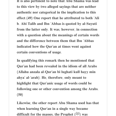
𝐈𝐭 𝐢𝐬 𝐚𝐥𝐬𝐨 𝐩𝐞𝐫𝐭𝐢𝐧𝐞𝐧𝐭 𝐭𝐨 𝐧𝐨𝐭𝐞 𝐭𝐡𝐚𝐭 𝐀𝐛𝐮 𝐒𝐡𝐚𝐦𝐚 𝐰𝐚𝐬 𝐥𝐞𝐚𝐝
𝐭𝐨 𝐭𝐡𝐢𝐬 𝐯𝐢𝐞𝐰 𝐛𝐲 𝐭𝐰𝐨 𝐚𝐥𝐥𝐞𝐠𝐞𝐝 𝐬𝐚𝐲𝐢𝐧𝐠𝐬 𝐭𝐡𝐚𝐭 𝐚𝐫𝐞 𝐧𝐞𝐢𝐭𝐡𝐞𝐫
𝐚𝐮𝐭𝐡𝐞𝐧𝐭𝐢𝐜 𝐧𝐨𝐫 𝐜𝐚𝐭𝐞𝐠𝐨𝐫𝐢𝐜𝐚𝐥 𝐢𝐧 𝐭𝐡𝐞 𝐢𝐦𝐩𝐥𝐢𝐜𝐚𝐭𝐢𝐨𝐧 𝐭𝐨 𝐭𝐡𝐢𝐬
𝐞𝐟𝐟𝐞𝐜𝐭.(𝟒𝟗) 𝐎𝐧𝐞 𝐫𝐞𝐩𝐨𝐫𝐭 𝐭𝐡𝐚𝐭 𝐡𝐞 𝐚𝐭𝐭𝐫𝐢𝐛𝐮𝐭𝐞𝐝 𝐭𝐨 𝐛𝐨𝐭𝐡 ‘𝐀𝐥𝐢
𝐛. 𝐀𝐛𝐢 𝐓𝐚𝐥𝐢𝐛 𝐚𝐧𝐝 𝐈𝐛𝐧 ‘𝐀𝐛𝐛𝐚𝐬 𝐢𝐬 𝐪𝐮𝐨𝐭𝐞𝐝 𝐛𝐲 𝐚𝐥-𝐒𝐮𝐲𝐮𝐭𝐢
𝐟𝐫𝐨𝐦 𝐭𝐡𝐞 𝐥𝐚𝐭𝐭𝐞𝐫 𝐨𝐧𝐥𝐲. 𝐈𝐭 𝐰𝐚𝐬, 𝐡𝐨𝐰𝐞𝐯𝐞𝐫, 𝐢𝐧 𝐜𝐨𝐧𝐧𝐞𝐜𝐭𝐢𝐨𝐧
𝐰𝐢𝐭𝐡 𝐚 𝐪𝐮𝐞𝐬𝐭𝐢𝐨𝐧 𝐚𝐛𝐨𝐮𝐭 𝐭𝐡𝐞 𝐦𝐞𝐚𝐧𝐢𝐧𝐠𝐬 𝐨𝐟 𝐜𝐞𝐫𝐭𝐚𝐢𝐧 𝐰𝐨𝐫𝐝𝐬
𝐚𝐧𝐝 𝐭𝐡𝐞 𝐝𝐢𝐟𝐟𝐞𝐫𝐞𝐧𝐜𝐞 𝐛𝐞𝐭𝐰𝐞𝐞𝐧 𝐭𝐡𝐞𝐦 𝐭𝐡𝐚𝐭 𝐈𝐛𝐧 ‘𝐀𝐛𝐛𝐚𝐬
𝐢𝐧𝐝𝐢𝐜𝐚𝐭𝐞𝐝 𝐡𝐨𝐰 𝐭𝐡𝐞 𝐐𝐮𝐫’𝐚𝐧 𝐚𝐭 𝐭𝐢𝐦𝐞𝐬 𝐰𝐞𝐧𝐭 𝐚𝐠𝐚𝐢𝐧𝐬𝐭
𝐜𝐞𝐫𝐭𝐚𝐢𝐧 𝐜𝐨𝐧𝐯𝐞𝐧𝐭𝐢𝐨𝐧𝐬 𝐨𝐟 𝐮𝐬𝐚𝐠𝐞.
𝐈𝐧 𝐪𝐮𝐚𝐥𝐢𝐟𝐲𝐢𝐧𝐠 𝐭𝐡𝐢𝐬 𝐫𝐞𝐦𝐚𝐫𝐤 𝐭𝐡𝐞𝐧 𝐡𝐞 𝐦𝐞𝐧𝐭𝐢𝐨𝐧𝐞𝐝 𝐭𝐡𝐚𝐭
𝐐𝐮𝐫’𝐚𝐧 𝐡𝐚𝐝 𝐛𝐞𝐞𝐧 𝐫𝐞𝐯𝐞𝐚𝐥𝐞𝐝 𝐢𝐧 𝐭𝐡𝐞 𝐢𝐝𝐢𝐨𝐦 𝐨𝐟 𝐚𝐥𝐥 𝐀𝐫𝐚𝐛𝐬
(𝐀𝐥𝐥𝐚𝐡𝐮 𝐚𝐧𝐳𝐚𝐥𝐚 𝐚𝐥-𝐐𝐮𝐫’𝐚𝐧 𝐛𝐢 𝐥𝐮𝐠𝐡𝐚𝐭𝐢 𝐤𝐮𝐥𝐥 𝐡𝐚𝐲𝐲 𝐦𝐢𝐧
𝐚𝐡𝐲𝐚’ 𝐚𝐥-‘𝐚𝐫𝐚𝐛). 𝐇𝐞, 𝐭𝐡𝐞𝐫𝐞𝐟𝐨𝐫𝐞, 𝐨𝐧𝐥𝐲 𝐦𝐞𝐚𝐧𝐭 𝐭𝐨
𝐡𝐢𝐠𝐡𝐥𝐢𝐠𝐡𝐭 𝐭𝐡𝐚𝐭 𝐐𝐮𝐫’𝐚𝐧𝐢𝐜 𝐮𝐬𝐚𝐠𝐞 𝐨𝐟 𝐰𝐨𝐫𝐝𝐬 𝐜𝐨𝐮𝐥𝐝 𝐛𝐞
𝐟𝐨𝐥𝐥𝐨𝐰𝐢𝐧𝐠 𝐨𝐧𝐞 𝐨𝐫 𝐨𝐭𝐡𝐞𝐫 𝐜𝐨𝐧𝐯𝐞𝐧𝐭𝐢𝐨𝐧 𝐚𝐦𝐨𝐧𝐠 𝐭𝐡𝐞 𝐀𝐫𝐚𝐛𝐬.
(𝟓𝟎)
𝐋𝐢𝐤𝐞𝐰𝐢𝐬𝐞, 𝐭𝐡𝐞 𝐨𝐭𝐡𝐞𝐫 𝐫𝐞𝐩𝐨𝐫𝐭 𝐀𝐛𝐮 𝐒𝐡𝐚𝐦𝐚 𝐮𝐬𝐞𝐝 𝐡𝐚𝐬 𝐭𝐡𝐚𝐭
𝐰𝐡𝐞𝐧 𝐥𝐞𝐚𝐫𝐧𝐢𝐧𝐠 𝐐𝐮𝐫’𝐚𝐧 𝐢𝐧 𝐚 𝐬𝐢𝐧𝐠𝐥𝐞 𝐰𝐚𝐲 𝐛𝐞𝐜𝐚𝐦𝐞
𝐝𝐢𝐟𝐟𝐢𝐜𝐮𝐥𝐭 𝐟𝐨𝐫 𝐭𝐡𝐞 𝐦𝐚𝐬𝐬𝐞𝐬, 𝐭𝐡𝐞 𝐏𝐫𝐨𝐩𝐡𝐞𝐭 (ﷺ) 𝐰𝐚𝐬