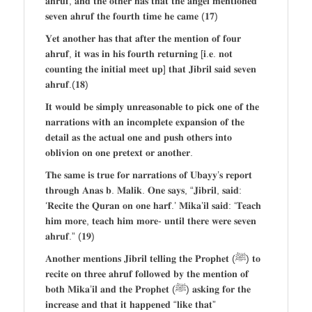
𝐚𝐡𝐫𝐮𝐟, 𝐚𝐧𝐝 𝐭𝐡𝐞 𝐨𝐭𝐡𝐞𝐫 𝐡𝐚𝐬 𝐭𝐡𝐚𝐭 𝐭𝐡𝐞 𝐚𝐧𝐠𝐞𝐥 𝐦𝐞𝐧𝐭𝐢𝐨𝐧𝐞𝐝
𝐬𝐞𝐯𝐞𝐧 𝐚𝐡𝐫𝐮𝐟 𝐭𝐡𝐞 𝐟𝐨𝐮𝐫𝐭𝐡 𝐭𝐢𝐦𝐞 𝐡𝐞 𝐜𝐚𝐦𝐞 (𝟏𝟕)
𝐘𝐞𝐭 𝐚𝐧𝐨𝐭𝐡𝐞𝐫 𝐡𝐚𝐬 𝐭𝐡𝐚𝐭 𝐚𝐟𝐭𝐞𝐫 𝐭𝐡𝐞 𝐦𝐞𝐧𝐭𝐢𝐨𝐧 𝐨𝐟 𝐟𝐨𝐮𝐫
𝐚𝐡𝐫𝐮𝐟, 𝐢𝐭 𝐰𝐚𝐬 𝐢𝐧 𝐡𝐢𝐬 𝐟𝐨𝐮𝐫𝐭𝐡 𝐫𝐞𝐭𝐮𝐫𝐧𝐢𝐧𝐠 [𝐢.𝐞. 𝐧𝐨𝐭
𝐜𝐨𝐮𝐧𝐭𝐢𝐧𝐠 𝐭𝐡𝐞 𝐢𝐧𝐢𝐭𝐢𝐚𝐥 𝐦𝐞𝐞𝐭 𝐮𝐩] 𝐭𝐡𝐚𝐭 𝐉𝐢𝐛𝐫𝐢𝐥 𝐬𝐚𝐢𝐝 𝐬𝐞𝐯𝐞𝐧
𝐚𝐡𝐫𝐮𝐟.(𝟏𝟖)
𝐈𝐭 𝐰𝐨𝐮𝐥𝐝 𝐛𝐞 𝐬𝐢𝐦𝐩𝐥𝐲 𝐮𝐧𝐫𝐞𝐚𝐬𝐨𝐧𝐚𝐛𝐥𝐞 𝐭𝐨 𝐩𝐢𝐜𝐤 𝐨𝐧𝐞 𝐨𝐟 𝐭𝐡𝐞
𝐧𝐚𝐫𝐫𝐚𝐭𝐢𝐨𝐧𝐬 𝐰𝐢𝐭𝐡 𝐚𝐧 𝐢𝐧𝐜𝐨𝐦𝐩𝐥𝐞𝐭𝐞 𝐞𝐱𝐩𝐚𝐧𝐬𝐢𝐨𝐧 𝐨𝐟 𝐭𝐡𝐞
𝐝𝐞𝐭𝐚𝐢𝐥 𝐚𝐬 𝐭𝐡𝐞 𝐚𝐜𝐭𝐮𝐚𝐥 𝐨𝐧𝐞 𝐚𝐧𝐝 𝐩𝐮𝐬𝐡 𝐨𝐭𝐡𝐞𝐫𝐬 𝐢𝐧𝐭𝐨
𝐨𝐛𝐥𝐢𝐯𝐢𝐨𝐧 𝐨𝐧 𝐨𝐧𝐞 𝐩𝐫𝐞𝐭𝐞𝐱𝐭 𝐨𝐫 𝐚𝐧𝐨𝐭𝐡𝐞𝐫.
𝐓𝐡𝐞 𝐬𝐚𝐦𝐞 𝐢𝐬 𝐭𝐫𝐮𝐞 𝐟𝐨𝐫 𝐧𝐚𝐫𝐫𝐚𝐭𝐢𝐨𝐧𝐬 𝐨𝐟 𝐔𝐛𝐚𝐲𝐲’𝐬 𝐫𝐞𝐩𝐨𝐫𝐭
𝐭𝐡𝐫𝐨𝐮𝐠𝐡 𝐀𝐧𝐚𝐬 𝐛. 𝐌𝐚𝐥𝐢𝐤. 𝐎𝐧𝐞 𝐬𝐚𝐲𝐬, “𝐉𝐢𝐛𝐫𝐢𝐥, 𝐬𝐚𝐢𝐝:
‘𝐑𝐞𝐜𝐢𝐭𝐞 𝐭𝐡𝐞 𝐐𝐮𝐫𝐚𝐧 𝐨𝐧 𝐨𝐧𝐞 𝐡𝐚𝐫𝐟.’ 𝐌𝐢𝐤𝐚’𝐢𝐥 𝐬𝐚𝐢𝐝: ‘𝐓𝐞𝐚𝐜𝐡
𝐡𝐢𝐦 𝐦𝐨𝐫𝐞, 𝐭𝐞𝐚𝐜𝐡 𝐡𝐢𝐦 𝐦𝐨𝐫𝐞- 𝐮𝐧𝐭𝐢𝐥 𝐭𝐡𝐞𝐫𝐞 𝐰𝐞𝐫𝐞 𝐬𝐞𝐯𝐞𝐧
𝐚𝐡𝐫𝐮𝐟.” (𝟏𝟗)
𝐀𝐧𝐨𝐭𝐡𝐞𝐫 𝐦𝐞𝐧𝐭𝐢𝐨𝐧𝐬 𝐉𝐢𝐛𝐫𝐢𝐥 𝐭𝐞𝐥𝐥𝐢𝐧𝐠 𝐭𝐡𝐞 𝐏𝐫𝐨𝐩𝐡𝐞𝐭 (ﷺ) 𝐭𝐨
𝐫𝐞𝐜𝐢𝐭𝐞 𝐨𝐧 𝐭𝐡𝐫𝐞𝐞 𝐚𝐡𝐫𝐮𝐟 𝐟𝐨𝐥𝐥𝐨𝐰𝐞𝐝 𝐛𝐲 𝐭𝐡𝐞 𝐦𝐞𝐧𝐭𝐢𝐨𝐧 𝐨𝐟
𝐛𝐨𝐭𝐡 𝐌𝐢𝐤𝐚’𝐢𝐥 𝐚𝐧𝐝 𝐭𝐡𝐞 𝐏𝐫𝐨𝐩𝐡𝐞𝐭 (ﷺ) 𝐚𝐬𝐤𝐢𝐧𝐠 𝐟𝐨𝐫 𝐭𝐡𝐞
𝐢𝐧𝐜𝐫𝐞𝐚𝐬𝐞 𝐚𝐧𝐝 𝐭𝐡𝐚𝐭 𝐢𝐭 𝐡𝐚𝐩𝐩𝐞𝐧𝐞𝐝 “𝐥𝐢𝐤𝐞 𝐭𝐡𝐚𝐭”