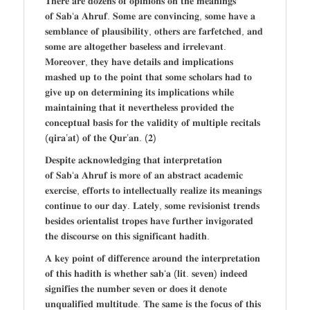
𝐓𝐡𝐞𝐫𝐞 𝐚𝐫𝐞 𝐝𝐨𝐳𝐞𝐧𝐬 𝐨𝐟 𝐨𝐩𝐢𝐧𝐢𝐨𝐧𝐬 𝐨𝐧 𝐭𝐡𝐞 𝐦𝐞𝐚𝐧𝐢𝐧𝐠𝐬
𝐨𝐟 𝐒𝐚𝐛‘𝐚 𝐀𝐡𝐫𝐮𝐟. 𝐒𝐨𝐦𝐞 𝐚𝐫𝐞 𝐜𝐨𝐧𝐯𝐢𝐧𝐜𝐢𝐧𝐠, 𝐬𝐨𝐦𝐞 𝐡𝐚𝐯𝐞 𝐚
𝐬𝐞𝐦𝐛𝐥𝐚𝐧𝐜𝐞 𝐨𝐟 𝐩𝐥𝐚𝐮𝐬𝐢𝐛𝐢𝐥𝐢𝐭𝐲, 𝐨𝐭𝐡𝐞𝐫𝐬 𝐚𝐫𝐞 𝐟𝐚𝐫𝐟𝐞𝐭𝐜𝐡𝐞𝐝, 𝐚𝐧𝐝
𝐬𝐨𝐦𝐞 𝐚𝐫𝐞 𝐚𝐥𝐭𝐨𝐠𝐞𝐭𝐡𝐞𝐫 𝐛𝐚𝐬𝐞𝐥𝐞𝐬𝐬 𝐚𝐧𝐝 𝐢𝐫𝐫𝐞𝐥𝐞𝐯𝐚𝐧𝐭.
𝐌𝐨𝐫𝐞𝐨𝐯𝐞𝐫, 𝐭𝐡𝐞𝐲 𝐡𝐚𝐯𝐞 𝐝𝐞𝐭𝐚𝐢𝐥𝐬 𝐚𝐧𝐝 𝐢𝐦𝐩𝐥𝐢𝐜𝐚𝐭𝐢𝐨𝐧𝐬
𝐦𝐚𝐬𝐡𝐞𝐝 𝐮𝐩 𝐭𝐨 𝐭𝐡𝐞 𝐩𝐨𝐢𝐧𝐭 𝐭𝐡𝐚𝐭 𝐬𝐨𝐦𝐞 𝐬𝐜𝐡𝐨𝐥𝐚𝐫𝐬 𝐡𝐚𝐝 𝐭𝐨
𝐠𝐢𝐯𝐞 𝐮𝐩 𝐨𝐧 𝐝𝐞𝐭𝐞𝐫𝐦𝐢𝐧𝐢𝐧𝐠 𝐢𝐭𝐬 𝐢𝐦𝐩𝐥𝐢𝐜𝐚𝐭𝐢𝐨𝐧𝐬 𝐰𝐡𝐢𝐥𝐞
𝐦𝐚𝐢𝐧𝐭𝐚𝐢𝐧𝐢𝐧𝐠 𝐭𝐡𝐚𝐭 𝐢𝐭 𝐧𝐞𝐯𝐞𝐫𝐭𝐡𝐞𝐥𝐞𝐬𝐬 𝐩𝐫𝐨𝐯𝐢𝐝𝐞𝐝 𝐭𝐡𝐞
𝐜𝐨𝐧𝐜𝐞𝐩𝐭𝐮𝐚𝐥 𝐛𝐚𝐬𝐢𝐬 𝐟𝐨𝐫 𝐭𝐡𝐞 𝐯𝐚𝐥𝐢𝐝𝐢𝐭𝐲 𝐨𝐟 𝐦𝐮𝐥𝐭𝐢𝐩𝐥𝐞 𝐫𝐞𝐜𝐢𝐭𝐚𝐥𝐬
(𝐪𝐢𝐫𝐚’𝐚𝐭) 𝐨𝐟 𝐭𝐡𝐞 𝐐𝐮𝐫’𝐚𝐧. (𝟐)
𝐃𝐞𝐬𝐩𝐢𝐭𝐞 𝐚𝐜𝐤𝐧𝐨𝐰𝐥𝐞𝐝𝐠𝐢𝐧𝐠 𝐭𝐡𝐚𝐭 𝐢𝐧𝐭𝐞𝐫𝐩𝐫𝐞𝐭𝐚𝐭𝐢𝐨𝐧
𝐨𝐟 𝐒𝐚𝐛‘𝐚 𝐀𝐡𝐫𝐮𝐟 𝐢𝐬 𝐦𝐨𝐫𝐞 𝐨𝐟 𝐚𝐧 𝐚𝐛𝐬𝐭𝐫𝐚𝐜𝐭 𝐚𝐜𝐚𝐝𝐞𝐦𝐢𝐜
𝐞𝐱𝐞𝐫𝐜𝐢𝐬𝐞, 𝐞𝐟𝐟𝐨𝐫𝐭𝐬 𝐭𝐨 𝐢𝐧𝐭𝐞𝐥𝐥𝐞𝐜𝐭𝐮𝐚𝐥𝐥𝐲 𝐫𝐞𝐚𝐥𝐢𝐳𝐞 𝐢𝐭𝐬 𝐦𝐞𝐚𝐧𝐢𝐧𝐠𝐬
𝐜𝐨𝐧𝐭𝐢𝐧𝐮𝐞 𝐭𝐨 𝐨𝐮𝐫 𝐝𝐚𝐲. 𝐋𝐚𝐭𝐞𝐥𝐲, 𝐬𝐨𝐦𝐞 𝐫𝐞𝐯𝐢𝐬𝐢𝐨𝐧𝐢𝐬𝐭 𝐭𝐫𝐞𝐧𝐝𝐬
𝐛𝐞𝐬𝐢𝐝𝐞𝐬 𝐨𝐫𝐢𝐞𝐧𝐭𝐚𝐥𝐢𝐬𝐭 𝐭𝐫𝐨𝐩𝐞𝐬 𝐡𝐚𝐯𝐞 𝐟𝐮𝐫𝐭𝐡𝐞𝐫 𝐢𝐧𝐯𝐢𝐠𝐨𝐫𝐚𝐭𝐞𝐝
𝐭𝐡𝐞 𝐝𝐢𝐬𝐜𝐨𝐮𝐫𝐬𝐞 𝐨𝐧 𝐭𝐡𝐢𝐬 𝐬𝐢𝐠𝐧𝐢𝐟𝐢𝐜𝐚𝐧𝐭 𝐡𝐚𝐝𝐢𝐭𝐡.
𝐀 𝐤𝐞𝐲 𝐩𝐨𝐢𝐧𝐭 𝐨𝐟 𝐝𝐢𝐟𝐟𝐞𝐫𝐞𝐧𝐜𝐞 𝐚𝐫𝐨𝐮𝐧𝐝 𝐭𝐡𝐞 𝐢𝐧𝐭𝐞𝐫𝐩𝐫𝐞𝐭𝐚𝐭𝐢𝐨𝐧
𝐨𝐟 𝐭𝐡𝐢𝐬 𝐡𝐚𝐝𝐢𝐭𝐡 𝐢𝐬 𝐰𝐡𝐞𝐭𝐡𝐞𝐫 𝐬𝐚𝐛‘𝐚 (𝐥𝐢𝐭. 𝐬𝐞𝐯𝐞𝐧) 𝐢𝐧𝐝𝐞𝐞𝐝
𝐬𝐢𝐠𝐧𝐢𝐟𝐢𝐞𝐬 𝐭𝐡𝐞 𝐧𝐮𝐦𝐛𝐞𝐫 𝐬𝐞𝐯𝐞𝐧 𝐨𝐫 𝐝𝐨𝐞𝐬 𝐢𝐭 𝐝𝐞𝐧𝐨𝐭𝐞
𝐮𝐧𝐪𝐮𝐚𝐥𝐢𝐟𝐢𝐞𝐝 𝐦𝐮𝐥𝐭𝐢𝐭𝐮𝐝𝐞. 𝐓𝐡𝐞 𝐬𝐚𝐦𝐞 𝐢𝐬 𝐭𝐡𝐞 𝐟𝐨𝐜𝐮𝐬 𝐨𝐟 𝐭𝐡𝐢𝐬