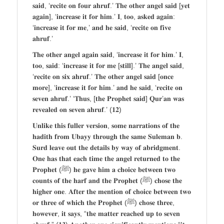
𝐬𝐚𝐢𝐝, ‘𝐫𝐞𝐜𝐢𝐭𝐞 𝐨𝐧 𝐟𝐨𝐮𝐫 𝐚𝐡𝐫𝐮𝐟.’ 𝐓𝐡𝐞 𝐨𝐭𝐡𝐞𝐫 𝐚𝐧𝐠𝐞𝐥 𝐬𝐚𝐢𝐝 [𝐲𝐞𝐭
𝐚𝐠𝐚𝐢𝐧], ‘𝐢𝐧𝐜𝐫𝐞𝐚𝐬𝐞 𝐢𝐭 𝐟𝐨𝐫 𝐡𝐢𝐦.’ 𝐈, 𝐭𝐨𝐨, 𝐚𝐬𝐤𝐞𝐝 𝐚𝐠𝐚𝐢𝐧:
‘𝐢𝐧𝐜𝐫𝐞𝐚𝐬𝐞 𝐢𝐭 𝐟𝐨𝐫 𝐦𝐞,’ 𝐚𝐧𝐝 𝐡𝐞 𝐬𝐚𝐢𝐝, ‘𝐫𝐞𝐜𝐢𝐭𝐞 𝐨𝐧 𝐟𝐢𝐯𝐞
𝐚𝐡𝐫𝐮𝐟.’
𝐓𝐡𝐞 𝐨𝐭𝐡𝐞𝐫 𝐚𝐧𝐠𝐞𝐥 𝐚𝐠𝐚𝐢𝐧 𝐬𝐚𝐢𝐝, ‘𝐢𝐧𝐜𝐫𝐞𝐚𝐬𝐞 𝐢𝐭 𝐟𝐨𝐫 𝐡𝐢𝐦.’ 𝐈,
𝐭𝐨𝐨, 𝐬𝐚𝐢𝐝: ‘𝐢𝐧𝐜𝐫𝐞𝐚𝐬𝐞 𝐢𝐭 𝐟𝐨𝐫 𝐦𝐞 [𝐬𝐭𝐢𝐥𝐥].’ 𝐓𝐡𝐞 𝐚𝐧𝐠𝐞𝐥 𝐬𝐚𝐢𝐝,
‘𝐫𝐞𝐜𝐢𝐭𝐞 𝐨𝐧 𝐬𝐢𝐱 𝐚𝐡𝐫𝐮𝐟.’ 𝐓𝐡𝐞 𝐨𝐭𝐡𝐞𝐫 𝐚𝐧𝐠𝐞𝐥 𝐬𝐚𝐢𝐝 [𝐨𝐧𝐜𝐞
𝐦𝐨𝐫𝐞], ‘𝐢𝐧𝐜𝐫𝐞𝐚𝐬𝐞 𝐢𝐭 𝐟𝐨𝐫 𝐡𝐢𝐦.’ 𝐚𝐧𝐝 𝐡𝐞 𝐬𝐚𝐢𝐝, ‘𝐫𝐞𝐜𝐢𝐭𝐞 𝐨𝐧
𝐬𝐞𝐯𝐞𝐧 𝐚𝐡𝐫𝐮𝐟.’ ‘𝐓𝐡𝐮𝐬, [𝐭𝐡𝐞 𝐏𝐫𝐨𝐩𝐡𝐞𝐭 𝐬𝐚𝐢𝐝] 𝐐𝐮𝐫’𝐚𝐧 𝐰𝐚𝐬
𝐫𝐞𝐯𝐞𝐚𝐥𝐞𝐝 𝐨𝐧 𝐬𝐞𝐯𝐞𝐧 𝐚𝐡𝐫𝐮𝐟.’ (𝟏𝟐)
𝐔𝐧𝐥𝐢𝐤𝐞 𝐭𝐡𝐢𝐬 𝐟𝐮𝐥𝐥𝐞𝐫 𝐯𝐞𝐫𝐬𝐢𝐨𝐧, 𝐬𝐨𝐦𝐞 𝐧𝐚𝐫𝐫𝐚𝐭𝐢𝐨𝐧𝐬 𝐨𝐟 𝐭𝐡𝐞
𝐡𝐚𝐝𝐢𝐭𝐡 𝐟𝐫𝐨𝐦 𝐔𝐛𝐚𝐲𝐲 𝐭𝐡𝐫𝐨𝐮𝐠𝐡 𝐭𝐡𝐞 𝐬𝐚𝐦𝐞 𝐒𝐮𝐥𝐞𝐦𝐚𝐧 𝐛.
𝐒𝐮𝐫𝐝 𝐥𝐞𝐚𝐯𝐞 𝐨𝐮𝐭 𝐭𝐡𝐞 𝐝𝐞𝐭𝐚𝐢𝐥𝐬 𝐛𝐲 𝐰𝐚𝐲 𝐨𝐟 𝐚𝐛𝐫𝐢𝐝𝐠𝐦𝐞𝐧𝐭.
𝐎𝐧𝐞 𝐡𝐚𝐬 𝐭𝐡𝐚𝐭 𝐞𝐚𝐜𝐡 𝐭𝐢𝐦𝐞 𝐭𝐡𝐞 𝐚𝐧𝐠𝐞𝐥 𝐫𝐞𝐭𝐮𝐫𝐧𝐞𝐝 𝐭𝐨 𝐭𝐡𝐞
𝐏𝐫𝐨𝐩𝐡𝐞𝐭 (ﷺ) 𝐡𝐞 𝐠𝐚𝐯𝐞 𝐡𝐢𝐦 𝐚 𝐜𝐡𝐨𝐢𝐜𝐞 𝐛𝐞𝐭𝐰𝐞𝐞𝐧 𝐭𝐰𝐨
𝐜𝐨𝐮𝐧𝐭𝐬 𝐨𝐟 𝐭𝐡𝐞 𝐡𝐚𝐫𝐟 𝐚𝐧𝐝 𝐭𝐡𝐞 𝐏𝐫𝐨𝐩𝐡𝐞𝐭 (ﷺ) 𝐜𝐡𝐨𝐬𝐞 𝐭𝐡𝐞
𝐡𝐢𝐠𝐡𝐞𝐫 𝐨𝐧𝐞. 𝐀𝐟𝐭𝐞𝐫 𝐭𝐡𝐞 𝐦𝐞𝐧𝐭𝐢𝐨𝐧 𝐨𝐟 𝐜𝐡𝐨𝐢𝐜𝐞 𝐛𝐞𝐭𝐰𝐞𝐞𝐧 𝐭𝐰𝐨
𝐨𝐫 𝐭𝐡𝐫𝐞𝐞 𝐨𝐟 𝐰𝐡𝐢𝐜𝐡 𝐭𝐡𝐞 𝐏𝐫𝐨𝐩𝐡𝐞𝐭 (ﷺ) 𝐜𝐡𝐨𝐬𝐞 𝐭𝐡𝐫𝐞𝐞,
𝐡𝐨𝐰𝐞𝐯𝐞𝐫, 𝐢𝐭 𝐬𝐚𝐲𝐬, “𝐭𝐡𝐞 𝐦𝐚𝐭𝐭𝐞𝐫 𝐫𝐞𝐚𝐜𝐡𝐞𝐝 𝐮𝐩 𝐭𝐨 𝐬𝐞𝐯𝐞𝐧