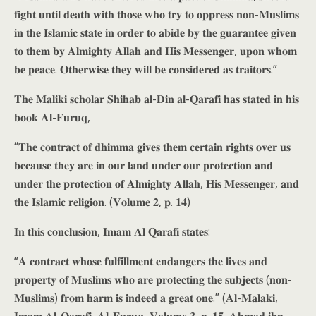
𝐟𝐢𝐠𝐡𝐭 𝐮𝐧𝐭𝐢𝐥 𝐝𝐞𝐚𝐭𝐡 𝐰𝐢𝐭𝐡 𝐭𝐡𝐨𝐬𝐞 𝐰𝐡𝐨 𝐭𝐫𝐲 𝐭𝐨 𝐨𝐩𝐩𝐫𝐞𝐬𝐬 𝐧𝐨𝐧-𝐌𝐮𝐬𝐥𝐢𝐦𝐬
𝐢𝐧 𝐭𝐡𝐞 𝐈𝐬𝐥𝐚𝐦𝐢𝐜 𝐬𝐭𝐚𝐭𝐞 𝐢𝐧 𝐨𝐫𝐝𝐞𝐫 𝐭𝐨 𝐚𝐛𝐢𝐝𝐞 𝐛𝐲 𝐭𝐡𝐞 𝐠𝐮𝐚𝐫𝐚𝐧𝐭𝐞𝐞 𝐠𝐢𝐯𝐞𝐧
𝐭𝐨 𝐭𝐡𝐞𝐦 𝐛𝐲 𝐀𝐥𝐦𝐢𝐠𝐡𝐭𝐲 𝐀𝐥𝐥𝐚𝐡 𝐚𝐧𝐝 𝐇𝐢𝐬 𝐌𝐞𝐬𝐬𝐞𝐧𝐠𝐞𝐫, 𝐮𝐩𝐨𝐧 𝐰𝐡𝐨𝐦
𝐛𝐞 𝐩𝐞𝐚𝐜𝐞. 𝐎𝐭𝐡𝐞𝐫𝐰𝐢𝐬𝐞 𝐭𝐡𝐞𝐲 𝐰𝐢𝐥𝐥 𝐛𝐞 𝐜𝐨𝐧𝐬𝐢𝐝𝐞𝐫𝐞𝐝 𝐚𝐬 𝐭𝐫𝐚𝐢𝐭𝐨𝐫𝐬.”
𝐓𝐡𝐞 𝐌𝐚𝐥𝐢𝐤𝐢 𝐬𝐜𝐡𝐨𝐥𝐚𝐫 𝐒𝐡𝐢𝐡𝐚𝐛 𝐚𝐥-𝐃𝐢𝐧 𝐚𝐥-𝐐𝐚𝐫𝐚𝐟𝐢 𝐡𝐚𝐬 𝐬𝐭𝐚𝐭𝐞𝐝 𝐢𝐧 𝐡𝐢𝐬
𝐛𝐨𝐨𝐤 𝐀𝐥-𝐅𝐮𝐫𝐮𝐪,
“𝐓𝐡𝐞 𝐜𝐨𝐧𝐭𝐫𝐚𝐜𝐭 𝐨𝐟 𝐝𝐡𝐢𝐦𝐦𝐚 𝐠𝐢𝐯𝐞𝐬 𝐭𝐡𝐞𝐦 𝐜𝐞𝐫𝐭𝐚𝐢𝐧 𝐫𝐢𝐠𝐡𝐭𝐬 𝐨𝐯𝐞𝐫 𝐮𝐬
𝐛𝐞𝐜𝐚𝐮𝐬𝐞 𝐭𝐡𝐞𝐲 𝐚𝐫𝐞 𝐢𝐧 𝐨𝐮𝐫 𝐥𝐚𝐧𝐝 𝐮𝐧𝐝𝐞𝐫 𝐨𝐮𝐫 𝐩𝐫𝐨𝐭𝐞𝐜𝐭𝐢𝐨𝐧 𝐚𝐧𝐝
𝐮𝐧𝐝𝐞𝐫 𝐭𝐡𝐞 𝐩𝐫𝐨𝐭𝐞𝐜𝐭𝐢𝐨𝐧 𝐨𝐟 𝐀𝐥𝐦𝐢𝐠𝐡𝐭𝐲 𝐀𝐥𝐥𝐚𝐡, 𝐇𝐢𝐬 𝐌𝐞𝐬𝐬𝐞𝐧𝐠𝐞𝐫, 𝐚𝐧𝐝
𝐭𝐡𝐞 𝐈𝐬𝐥𝐚𝐦𝐢𝐜 𝐫𝐞𝐥𝐢𝐠𝐢𝐨𝐧. (𝐕𝐨𝐥𝐮𝐦𝐞 𝟐, 𝐩. 𝟏𝟒)
𝐈𝐧 𝐭𝐡𝐢𝐬 𝐜𝐨𝐧𝐜𝐥𝐮𝐬𝐢𝐨𝐧, 𝐈𝐦𝐚𝐦 𝐀𝐥 𝐐𝐚𝐫𝐚𝐟𝐢 𝐬𝐭𝐚𝐭𝐞𝐬:
“𝐀 𝐜𝐨𝐧𝐭𝐫𝐚𝐜𝐭 𝐰𝐡𝐨𝐬𝐞 𝐟𝐮𝐥𝐟𝐢𝐥𝐥𝐦𝐞𝐧𝐭 𝐞𝐧𝐝𝐚𝐧𝐠𝐞𝐫𝐬 𝐭𝐡𝐞 𝐥𝐢𝐯𝐞𝐬 𝐚𝐧𝐝
𝐩𝐫𝐨𝐩𝐞𝐫𝐭𝐲 𝐨𝐟 𝐌𝐮𝐬𝐥𝐢𝐦𝐬 𝐰𝐡𝐨 𝐚𝐫𝐞 𝐩𝐫𝐨𝐭𝐞𝐜𝐭𝐢𝐧𝐠 𝐭𝐡𝐞 𝐬𝐮𝐛𝐣𝐞𝐜𝐭𝐬 (𝐧𝐨𝐧-
𝐌𝐮𝐬𝐥𝐢𝐦𝐬) 𝐟𝐫𝐨𝐦 𝐡𝐚𝐫𝐦 𝐢𝐬 𝐢𝐧𝐝𝐞𝐞𝐝 𝐚 𝐠𝐫𝐞𝐚𝐭 𝐨𝐧𝐞.” (𝐀𝐥-𝐌𝐚𝐥𝐚𝐤𝐢,
𝐈𝐦𝐚𝐦 𝐀𝐥-𝐐𝐚𝐫𝐚𝐟𝐢, 𝐀𝐥-𝐅𝐮𝐫𝐮𝐪, 𝐕𝐨𝐥𝐮𝐦𝐞 𝟑, 𝐩. 𝟏𝟓, 𝐀𝐡𝐦𝐚𝐝 𝐢𝐛𝐧