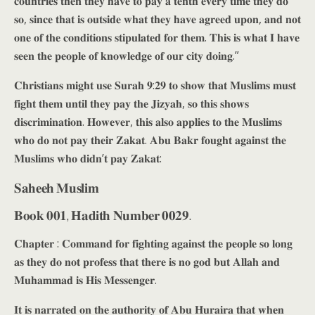
𝐜𝐨𝐮𝐧𝐭𝐫𝐢𝐞𝐬 𝐭𝐡𝐞𝐧 𝐭𝐡𝐞𝐲 𝐡𝐚𝐯𝐞 𝐭𝐨 𝐩𝐚𝐲 𝐚 𝐭𝐞𝐧𝐭𝐡 𝐞𝐯𝐞𝐫𝐲 𝐭𝐢𝐦𝐞 𝐭𝐡𝐞𝐲 𝐝𝐨
𝐬𝐨, 𝐬𝐢𝐧𝐜𝐞 𝐭𝐡𝐚𝐭 𝐢𝐬 𝐨𝐮𝐭𝐬𝐢𝐝𝐞 𝐰𝐡𝐚𝐭 𝐭𝐡𝐞𝐲 𝐡𝐚𝐯𝐞 𝐚𝐠𝐫𝐞𝐞𝐝 𝐮𝐩𝐨𝐧, 𝐚𝐧𝐝 𝐧𝐨𝐭
𝐨𝐧𝐞 𝐨𝐟 𝐭𝐡𝐞 𝐜𝐨𝐧𝐝𝐢𝐭𝐢𝐨𝐧𝐬 𝐬𝐭𝐢𝐩𝐮𝐥𝐚𝐭𝐞𝐝 𝐟𝐨𝐫 𝐭𝐡𝐞𝐦. 𝐓𝐡𝐢𝐬 𝐢𝐬 𝐰𝐡𝐚𝐭 𝐈 𝐡𝐚𝐯𝐞
𝐬𝐞𝐞𝐧 𝐭𝐡𝐞 𝐩𝐞𝐨𝐩𝐥𝐞 𝐨𝐟 𝐤𝐧𝐨𝐰𝐥𝐞𝐝𝐠𝐞 𝐨𝐟 𝐨𝐮𝐫 𝐜𝐢𝐭𝐲 𝐝𝐨𝐢𝐧𝐠.”
𝐂𝐡𝐫𝐢𝐬𝐭𝐢𝐚𝐧𝐬 𝐦𝐢𝐠𝐡𝐭 𝐮𝐬𝐞 𝐒𝐮𝐫𝐚𝐡 𝟗:𝟐𝟗 𝐭𝐨 𝐬𝐡𝐨𝐰 𝐭𝐡𝐚𝐭 𝐌𝐮𝐬𝐥𝐢𝐦𝐬 𝐦𝐮𝐬𝐭
𝐟𝐢𝐠𝐡𝐭 𝐭𝐡𝐞𝐦 𝐮𝐧𝐭𝐢𝐥 𝐭𝐡𝐞𝐲 𝐩𝐚𝐲 𝐭𝐡𝐞 𝐉𝐢𝐳𝐲𝐚𝐡, 𝐬𝐨 𝐭𝐡𝐢𝐬 𝐬𝐡𝐨𝐰𝐬
𝐝𝐢𝐬𝐜𝐫𝐢𝐦𝐢𝐧𝐚𝐭𝐢𝐨𝐧. 𝐇𝐨𝐰𝐞𝐯𝐞𝐫, 𝐭𝐡𝐢𝐬 𝐚𝐥𝐬𝐨 𝐚𝐩𝐩𝐥𝐢𝐞𝐬 𝐭𝐨 𝐭𝐡𝐞 𝐌𝐮𝐬𝐥𝐢𝐦𝐬
𝐰𝐡𝐨 𝐝𝐨 𝐧𝐨𝐭 𝐩𝐚𝐲 𝐭𝐡𝐞𝐢𝐫 𝐙𝐚𝐤𝐚𝐭. 𝐀𝐛𝐮 𝐁𝐚𝐤𝐫 𝐟𝐨𝐮𝐠𝐡𝐭 𝐚𝐠𝐚𝐢𝐧𝐬𝐭 𝐭𝐡𝐞
𝐌𝐮𝐬𝐥𝐢𝐦𝐬 𝐰𝐡𝐨 𝐝𝐢𝐝𝐧’𝐭 𝐩𝐚𝐲 𝐙𝐚𝐤𝐚𝐭:
𝐒𝐚𝐡𝐞𝐞𝐡 𝐌𝐮𝐬𝐥𝐢𝐦
𝐁𝐨𝐨𝐤 𝟎𝟎𝟏, 𝐇𝐚𝐝𝐢𝐭𝐡 𝐍𝐮𝐦𝐛𝐞𝐫 𝟎𝟎𝟐𝟗.
𝐂𝐡𝐚𝐩𝐭𝐞𝐫 : 𝐂𝐨𝐦𝐦𝐚𝐧𝐝 𝐟𝐨𝐫 𝐟𝐢𝐠𝐡𝐭𝐢𝐧𝐠 𝐚𝐠𝐚𝐢𝐧𝐬𝐭 𝐭𝐡𝐞 𝐩𝐞𝐨𝐩𝐥𝐞 𝐬𝐨 𝐥𝐨𝐧𝐠
𝐚𝐬 𝐭𝐡𝐞𝐲 𝐝𝐨 𝐧𝐨𝐭 𝐩𝐫𝐨𝐟𝐞𝐬𝐬 𝐭𝐡𝐚𝐭 𝐭𝐡𝐞𝐫𝐞 𝐢𝐬 𝐧𝐨 𝐠𝐨𝐝 𝐛𝐮𝐭 𝐀𝐥𝐥𝐚𝐡 𝐚𝐧𝐝
𝐌𝐮𝐡𝐚𝐦𝐦𝐚𝐝 𝐢𝐬 𝐇𝐢𝐬 𝐌𝐞𝐬𝐬𝐞𝐧𝐠𝐞𝐫.
𝐈𝐭 𝐢𝐬 𝐧𝐚𝐫𝐫𝐚𝐭𝐞𝐝 𝐨𝐧 𝐭𝐡𝐞 𝐚𝐮𝐭𝐡𝐨𝐫𝐢𝐭𝐲 𝐨𝐟 𝐀𝐛𝐮 𝐇𝐮𝐫𝐚𝐢𝐫𝐚 𝐭𝐡𝐚𝐭 𝐰𝐡𝐞𝐧