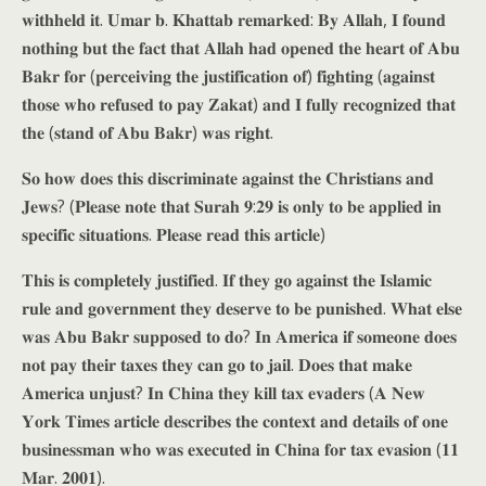
𝐰𝐢𝐭𝐡𝐡𝐞𝐥𝐝 𝐢𝐭. 𝐔𝐦𝐚𝐫 𝐛. 𝐊𝐡𝐚𝐭𝐭𝐚𝐛 𝐫𝐞𝐦𝐚𝐫𝐤𝐞𝐝: 𝐁𝐲 𝐀𝐥𝐥𝐚𝐡, 𝐈 𝐟𝐨𝐮𝐧𝐝
𝐧𝐨𝐭𝐡𝐢𝐧𝐠 𝐛𝐮𝐭 𝐭𝐡𝐞 𝐟𝐚𝐜𝐭 𝐭𝐡𝐚𝐭 𝐀𝐥𝐥𝐚𝐡 𝐡𝐚𝐝 𝐨𝐩𝐞𝐧𝐞𝐝 𝐭𝐡𝐞 𝐡𝐞𝐚𝐫𝐭 𝐨𝐟 𝐀𝐛𝐮
𝐁𝐚𝐤𝐫 𝐟𝐨𝐫 (𝐩𝐞𝐫𝐜𝐞𝐢𝐯𝐢𝐧𝐠 𝐭𝐡𝐞 𝐣𝐮𝐬𝐭𝐢𝐟𝐢𝐜𝐚𝐭𝐢𝐨𝐧 𝐨𝐟) 𝐟𝐢𝐠𝐡𝐭𝐢𝐧𝐠 (𝐚𝐠𝐚𝐢𝐧𝐬𝐭
𝐭𝐡𝐨𝐬𝐞 𝐰𝐡𝐨 𝐫𝐞𝐟𝐮𝐬𝐞𝐝 𝐭𝐨 𝐩𝐚𝐲 𝐙𝐚𝐤𝐚𝐭) 𝐚𝐧𝐝 𝐈 𝐟𝐮𝐥𝐥𝐲 𝐫𝐞𝐜𝐨𝐠𝐧𝐢𝐳𝐞𝐝 𝐭𝐡𝐚𝐭
𝐭𝐡𝐞 (𝐬𝐭𝐚𝐧𝐝 𝐨𝐟 𝐀𝐛𝐮 𝐁𝐚𝐤𝐫) 𝐰𝐚𝐬 𝐫𝐢𝐠𝐡𝐭.
𝐒𝐨 𝐡𝐨𝐰 𝐝𝐨𝐞𝐬 𝐭𝐡𝐢𝐬 𝐝𝐢𝐬𝐜𝐫𝐢𝐦𝐢𝐧𝐚𝐭𝐞 𝐚𝐠𝐚𝐢𝐧𝐬𝐭 𝐭𝐡𝐞 𝐂𝐡𝐫𝐢𝐬𝐭𝐢𝐚𝐧𝐬 𝐚𝐧𝐝
𝐉𝐞𝐰𝐬? (𝐏𝐥𝐞𝐚𝐬𝐞 𝐧𝐨𝐭𝐞 𝐭𝐡𝐚𝐭 𝐒𝐮𝐫𝐚𝐡 𝟗:𝟐𝟗 𝐢𝐬 𝐨𝐧𝐥𝐲 𝐭𝐨 𝐛𝐞 𝐚𝐩𝐩𝐥𝐢𝐞𝐝 𝐢𝐧
𝐬𝐩𝐞𝐜𝐢𝐟𝐢𝐜 𝐬𝐢𝐭𝐮𝐚𝐭𝐢𝐨𝐧𝐬. 𝐏𝐥𝐞𝐚𝐬𝐞 𝐫𝐞𝐚𝐝 𝐭𝐡𝐢𝐬 𝐚𝐫𝐭𝐢𝐜𝐥𝐞)
𝐓𝐡𝐢𝐬 𝐢𝐬 𝐜𝐨𝐦𝐩𝐥𝐞𝐭𝐞𝐥𝐲 𝐣𝐮𝐬𝐭𝐢𝐟𝐢𝐞𝐝. 𝐈𝐟 𝐭𝐡𝐞𝐲 𝐠𝐨 𝐚𝐠𝐚𝐢𝐧𝐬𝐭 𝐭𝐡𝐞 𝐈𝐬𝐥𝐚𝐦𝐢𝐜
𝐫𝐮𝐥𝐞 𝐚𝐧𝐝 𝐠𝐨𝐯𝐞𝐫𝐧𝐦𝐞𝐧𝐭 𝐭𝐡𝐞𝐲 𝐝𝐞𝐬𝐞𝐫𝐯𝐞 𝐭𝐨 𝐛𝐞 𝐩𝐮𝐧𝐢𝐬𝐡𝐞𝐝. 𝐖𝐡𝐚𝐭 𝐞𝐥𝐬𝐞
𝐰𝐚𝐬 𝐀𝐛𝐮 𝐁𝐚𝐤𝐫 𝐬𝐮𝐩𝐩𝐨𝐬𝐞𝐝 𝐭𝐨 𝐝𝐨? 𝐈𝐧 𝐀𝐦𝐞𝐫𝐢𝐜𝐚 𝐢𝐟 𝐬𝐨𝐦𝐞𝐨𝐧𝐞 𝐝𝐨𝐞𝐬
𝐧𝐨𝐭 𝐩𝐚𝐲 𝐭𝐡𝐞𝐢𝐫 𝐭𝐚𝐱𝐞𝐬 𝐭𝐡𝐞𝐲 𝐜𝐚𝐧 𝐠𝐨 𝐭𝐨 𝐣𝐚𝐢𝐥. 𝐃𝐨𝐞𝐬 𝐭𝐡𝐚𝐭 𝐦𝐚𝐤𝐞
𝐀𝐦𝐞𝐫𝐢𝐜𝐚 𝐮𝐧𝐣𝐮𝐬𝐭? 𝐈𝐧 𝐂𝐡𝐢𝐧𝐚 𝐭𝐡𝐞𝐲 𝐤𝐢𝐥𝐥 𝐭𝐚𝐱 𝐞𝐯𝐚𝐝𝐞𝐫𝐬 (𝐀 𝐍𝐞𝐰
𝐘𝐨𝐫𝐤 𝐓𝐢𝐦𝐞𝐬 𝐚𝐫𝐭𝐢𝐜𝐥𝐞 𝐝𝐞𝐬𝐜𝐫𝐢𝐛𝐞𝐬 𝐭𝐡𝐞 𝐜𝐨𝐧𝐭𝐞𝐱𝐭 𝐚𝐧𝐝 𝐝𝐞𝐭𝐚𝐢𝐥𝐬 𝐨𝐟 𝐨𝐧𝐞
𝐛𝐮𝐬𝐢𝐧𝐞𝐬𝐬𝐦𝐚𝐧 𝐰𝐡𝐨 𝐰𝐚𝐬 𝐞𝐱𝐞𝐜𝐮𝐭𝐞𝐝 𝐢𝐧 𝐂𝐡𝐢𝐧𝐚 𝐟𝐨𝐫 𝐭𝐚𝐱 𝐞𝐯𝐚𝐬𝐢𝐨𝐧 (𝟏𝟏
𝐌𝐚𝐫. 𝟐𝟎𝟎𝟏).