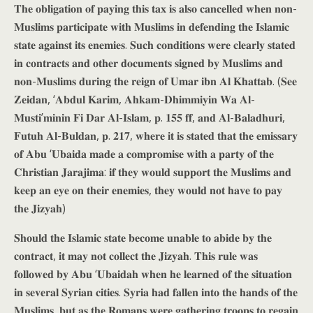
𝐓𝐡𝐞 𝐨𝐛𝐥𝐢𝐠𝐚𝐭𝐢𝐨𝐧 𝐨𝐟 𝐩𝐚𝐲𝐢𝐧𝐠 𝐭𝐡𝐢𝐬 𝐭𝐚𝐱 𝐢𝐬 𝐚𝐥𝐬𝐨 𝐜𝐚𝐧𝐜𝐞𝐥𝐥𝐞𝐝 𝐰𝐡𝐞𝐧 𝐧𝐨𝐧-
𝐌𝐮𝐬𝐥𝐢𝐦𝐬 𝐩𝐚𝐫𝐭𝐢𝐜𝐢𝐩𝐚𝐭𝐞 𝐰𝐢𝐭𝐡 𝐌𝐮𝐬𝐥𝐢𝐦𝐬 𝐢𝐧 𝐝𝐞𝐟𝐞𝐧𝐝𝐢𝐧𝐠 𝐭𝐡𝐞 𝐈𝐬𝐥𝐚𝐦𝐢𝐜
𝐬𝐭𝐚𝐭𝐞 𝐚𝐠𝐚𝐢𝐧𝐬𝐭 𝐢𝐭𝐬 𝐞𝐧𝐞𝐦𝐢𝐞𝐬. 𝐒𝐮𝐜𝐡 𝐜𝐨𝐧𝐝𝐢𝐭𝐢𝐨𝐧𝐬 𝐰𝐞𝐫𝐞 𝐜𝐥𝐞𝐚𝐫𝐥𝐲 𝐬𝐭𝐚𝐭𝐞𝐝
𝐢𝐧 𝐜𝐨𝐧𝐭𝐫𝐚𝐜𝐭𝐬 𝐚𝐧𝐝 𝐨𝐭𝐡𝐞𝐫 𝐝𝐨𝐜𝐮𝐦𝐞𝐧𝐭𝐬 𝐬𝐢𝐠𝐧𝐞𝐝 𝐛𝐲 𝐌𝐮𝐬𝐥𝐢𝐦𝐬 𝐚𝐧𝐝
𝐧𝐨𝐧-𝐌𝐮𝐬𝐥𝐢𝐦𝐬 𝐝𝐮𝐫𝐢𝐧𝐠 𝐭𝐡𝐞 𝐫𝐞𝐢𝐠𝐧 𝐨𝐟 𝐔𝐦𝐚𝐫 𝐢𝐛𝐧 𝐀𝐥 𝐊𝐡𝐚𝐭𝐭𝐚𝐛. (𝐒𝐞𝐞
𝐙𝐞𝐢𝐝𝐚𝐧, ‘𝐀𝐛𝐝𝐮𝐥 𝐊𝐚𝐫𝐢𝐦, 𝐀𝐡𝐤𝐚𝐦-𝐃𝐡𝐢𝐦𝐦𝐢𝐲𝐢𝐧 𝐖𝐚 𝐀𝐥-
𝐌𝐮𝐬𝐭𝐢’𝐦𝐢𝐧𝐢𝐧 𝐅𝐢 𝐃𝐚𝐫 𝐀𝐥-𝐈𝐬𝐥𝐚𝐦, 𝐩. 𝟏𝟓𝟓 𝐟𝐟, 𝐚𝐧𝐝 𝐀𝐥-𝐁𝐚𝐥𝐚𝐝𝐡𝐮𝐫𝐢,
𝐅𝐮𝐭𝐮𝐡 𝐀𝐥-𝐁𝐮𝐥𝐝𝐚𝐧, 𝐩. 𝟐𝟏𝟕, 𝐰𝐡𝐞𝐫𝐞 𝐢𝐭 𝐢𝐬 𝐬𝐭𝐚𝐭𝐞𝐝 𝐭𝐡𝐚𝐭 𝐭𝐡𝐞 𝐞𝐦𝐢𝐬𝐬𝐚𝐫𝐲
𝐨𝐟 𝐀𝐛𝐮 ‘𝐔𝐛𝐚𝐢𝐝𝐚 𝐦𝐚𝐝𝐞 𝐚 𝐜𝐨𝐦𝐩𝐫𝐨𝐦𝐢𝐬𝐞 𝐰𝐢𝐭𝐡 𝐚 𝐩𝐚𝐫𝐭𝐲 𝐨𝐟 𝐭𝐡𝐞
𝐂𝐡𝐫𝐢𝐬𝐭𝐢𝐚𝐧 𝐉𝐚𝐫𝐚𝐣𝐢𝐦𝐚: 𝐢𝐟 𝐭𝐡𝐞𝐲 𝐰𝐨𝐮𝐥𝐝 𝐬𝐮𝐩𝐩𝐨𝐫𝐭 𝐭𝐡𝐞 𝐌𝐮𝐬𝐥𝐢𝐦𝐬 𝐚𝐧𝐝
𝐤𝐞𝐞𝐩 𝐚𝐧 𝐞𝐲𝐞 𝐨𝐧 𝐭𝐡𝐞𝐢𝐫 𝐞𝐧𝐞𝐦𝐢𝐞𝐬, 𝐭𝐡𝐞𝐲 𝐰𝐨𝐮𝐥𝐝 𝐧𝐨𝐭 𝐡𝐚𝐯𝐞 𝐭𝐨 𝐩𝐚𝐲
𝐭𝐡𝐞 𝐉𝐢𝐳𝐲𝐚𝐡)
𝐒𝐡𝐨𝐮𝐥𝐝 𝐭𝐡𝐞 𝐈𝐬𝐥𝐚𝐦𝐢𝐜 𝐬𝐭𝐚𝐭𝐞 𝐛𝐞𝐜𝐨𝐦𝐞 𝐮𝐧𝐚𝐛𝐥𝐞 𝐭𝐨 𝐚𝐛𝐢𝐝𝐞 𝐛𝐲 𝐭𝐡𝐞
𝐜𝐨𝐧𝐭𝐫𝐚𝐜𝐭, 𝐢𝐭 𝐦𝐚𝐲 𝐧𝐨𝐭 𝐜𝐨𝐥𝐥𝐞𝐜𝐭 𝐭𝐡𝐞 𝐉𝐢𝐳𝐲𝐚𝐡. 𝐓𝐡𝐢𝐬 𝐫𝐮𝐥𝐞 𝐰𝐚𝐬
𝐟𝐨𝐥𝐥𝐨𝐰𝐞𝐝 𝐛𝐲 𝐀𝐛𝐮 ‘𝐔𝐛𝐚𝐢𝐝𝐚𝐡 𝐰𝐡𝐞𝐧 𝐡𝐞 𝐥𝐞𝐚𝐫𝐧𝐞𝐝 𝐨𝐟 𝐭𝐡𝐞 𝐬𝐢𝐭𝐮𝐚𝐭𝐢𝐨𝐧
𝐢𝐧 𝐬𝐞𝐯𝐞𝐫𝐚𝐥 𝐒𝐲𝐫𝐢𝐚𝐧 𝐜𝐢𝐭𝐢𝐞𝐬. 𝐒𝐲𝐫𝐢𝐚 𝐡𝐚𝐝 𝐟𝐚𝐥𝐥𝐞𝐧 𝐢𝐧𝐭𝐨 𝐭𝐡𝐞 𝐡𝐚𝐧𝐝𝐬 𝐨𝐟 𝐭𝐡𝐞
𝐌𝐮𝐬𝐥𝐢𝐦𝐬, 𝐛𝐮𝐭 𝐚𝐬 𝐭𝐡𝐞 𝐑𝐨𝐦𝐚𝐧𝐬 𝐰𝐞𝐫𝐞 𝐠𝐚𝐭𝐡𝐞𝐫𝐢𝐧𝐠 𝐭𝐫𝐨𝐨𝐩𝐬 𝐭𝐨 𝐫𝐞𝐠𝐚𝐢𝐧