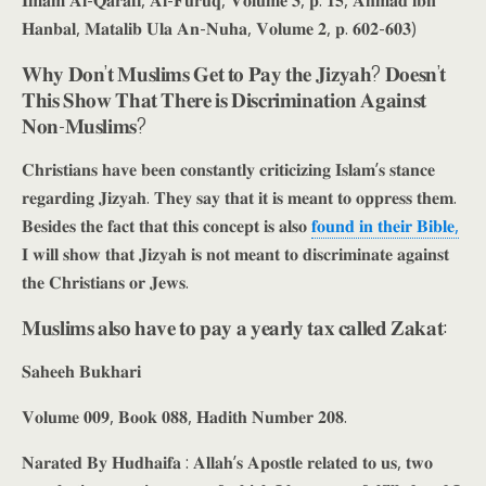
𝐇𝐚𝐧𝐛𝐚𝐥, 𝐌𝐚𝐭𝐚𝐥𝐢𝐛 𝐔𝐥𝐚 𝐀𝐧-𝐍𝐮𝐡𝐚, 𝐕𝐨𝐥𝐮𝐦𝐞 𝟐, 𝐩. 𝟔𝟎𝟐-𝟔𝟎𝟑)
𝐖𝐡𝐲 𝐃𝐨𝐧’𝐭 𝐌𝐮𝐬𝐥𝐢𝐦𝐬 𝐆𝐞𝐭 𝐭𝐨 𝐏𝐚𝐲 𝐭𝐡𝐞 𝐉𝐢𝐳𝐲𝐚𝐡? 𝐃𝐨𝐞𝐬𝐧’𝐭
𝐓𝐡𝐢𝐬 𝐒𝐡𝐨𝐰 𝐓𝐡𝐚𝐭 𝐓𝐡𝐞𝐫𝐞 𝐢𝐬 𝐃𝐢𝐬𝐜𝐫𝐢𝐦𝐢𝐧𝐚𝐭𝐢𝐨𝐧 𝐀𝐠𝐚𝐢𝐧𝐬𝐭
𝐍𝐨𝐧-𝐌𝐮𝐬𝐥𝐢𝐦𝐬?
𝐂𝐡𝐫𝐢𝐬𝐭𝐢𝐚𝐧𝐬 𝐡𝐚𝐯𝐞 𝐛𝐞𝐞𝐧 𝐜𝐨𝐧𝐬𝐭𝐚𝐧𝐭𝐥𝐲 𝐜𝐫𝐢𝐭𝐢𝐜𝐢𝐳𝐢𝐧𝐠 𝐈𝐬𝐥𝐚𝐦’𝐬 𝐬𝐭𝐚𝐧𝐜𝐞
𝐫𝐞𝐠𝐚𝐫𝐝𝐢𝐧𝐠 𝐉𝐢𝐳𝐲𝐚𝐡. 𝐓𝐡𝐞𝐲 𝐬𝐚𝐲 𝐭𝐡𝐚𝐭 𝐢𝐭 𝐢𝐬 𝐦𝐞𝐚𝐧𝐭 𝐭𝐨 𝐨𝐩𝐩𝐫𝐞𝐬𝐬 𝐭𝐡𝐞𝐦.
𝐁𝐞𝐬𝐢𝐝𝐞𝐬 𝐭𝐡𝐞 𝐟𝐚𝐜𝐭 𝐭𝐡𝐚𝐭 𝐭𝐡𝐢𝐬 𝐜𝐨𝐧𝐜𝐞𝐩𝐭 𝐢𝐬 𝐚𝐥𝐬𝐨
𝐟𝐨𝐮𝐧𝐝 𝐢𝐧 𝐭𝐡𝐞𝐢𝐫 𝐁𝐢𝐛𝐥𝐞,
𝐈 𝐰𝐢𝐥𝐥 𝐬𝐡𝐨𝐰 𝐭𝐡𝐚𝐭 𝐉𝐢𝐳𝐲𝐚𝐡 𝐢𝐬 𝐧𝐨𝐭 𝐦𝐞𝐚𝐧𝐭 𝐭𝐨 𝐝𝐢𝐬𝐜𝐫𝐢𝐦𝐢𝐧𝐚𝐭𝐞 𝐚𝐠𝐚𝐢𝐧𝐬𝐭
𝐭𝐡𝐞 𝐂𝐡𝐫𝐢𝐬𝐭𝐢𝐚𝐧𝐬 𝐨𝐫 𝐉𝐞𝐰𝐬.
𝐌𝐮𝐬𝐥𝐢𝐦𝐬 𝐚𝐥𝐬𝐨 𝐡𝐚𝐯𝐞 𝐭𝐨 𝐩𝐚𝐲 𝐚 𝐲𝐞𝐚𝐫𝐥𝐲 𝐭𝐚𝐱 𝐜𝐚𝐥𝐥𝐞𝐝 𝐙𝐚𝐤𝐚𝐭:
𝐒𝐚𝐡𝐞𝐞𝐡 𝐁𝐮𝐤𝐡𝐚𝐫𝐢
𝐕𝐨𝐥𝐮𝐦𝐞 𝟎𝟎𝟗, 𝐁𝐨𝐨𝐤 𝟎𝟖𝟖, 𝐇𝐚𝐝𝐢𝐭𝐡 𝐍𝐮𝐦𝐛𝐞𝐫 𝟐𝟎𝟖.
𝐍𝐚𝐫𝐚𝐭𝐞𝐝 𝐁𝐲 𝐇𝐮𝐝𝐡𝐚𝐢𝐟𝐚 : 𝐀𝐥𝐥𝐚𝐡’𝐬 𝐀𝐩𝐨𝐬𝐭𝐥𝐞 𝐫𝐞𝐥𝐚𝐭𝐞𝐝 𝐭𝐨 𝐮𝐬, 𝐭𝐰𝐨