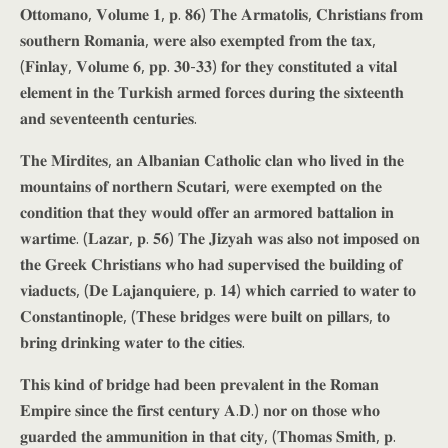
𝐎𝐭𝐭𝐨𝐦𝐚𝐧𝐨, 𝐕𝐨𝐥𝐮𝐦𝐞 𝟏, 𝐩. 𝟖𝟔) 𝐓𝐡𝐞 𝐀𝐫𝐦𝐚𝐭𝐨𝐥𝐢𝐬, 𝐂𝐡𝐫𝐢𝐬𝐭𝐢𝐚𝐧𝐬 𝐟𝐫𝐨𝐦
𝐬𝐨𝐮𝐭𝐡𝐞𝐫𝐧 𝐑𝐨𝐦𝐚𝐧𝐢𝐚, 𝐰𝐞𝐫𝐞 𝐚𝐥𝐬𝐨 𝐞𝐱𝐞𝐦𝐩𝐭𝐞𝐝 𝐟𝐫𝐨𝐦 𝐭𝐡𝐞 𝐭𝐚𝐱,
(𝐅𝐢𝐧𝐥𝐚𝐲, 𝐕𝐨𝐥𝐮𝐦𝐞 𝟔, 𝐩𝐩. 𝟑𝟎-𝟑𝟑) 𝐟𝐨𝐫 𝐭𝐡𝐞𝐲 𝐜𝐨𝐧𝐬𝐭𝐢𝐭𝐮𝐭𝐞𝐝 𝐚 𝐯𝐢𝐭𝐚𝐥
𝐞𝐥𝐞𝐦𝐞𝐧𝐭 𝐢𝐧 𝐭𝐡𝐞 𝐓𝐮𝐫𝐤𝐢𝐬𝐡 𝐚𝐫𝐦𝐞𝐝 𝐟𝐨𝐫𝐜𝐞𝐬 𝐝𝐮𝐫𝐢𝐧𝐠 𝐭𝐡𝐞 𝐬𝐢𝐱𝐭𝐞𝐞𝐧𝐭𝐡
𝐚𝐧𝐝 𝐬𝐞𝐯𝐞𝐧𝐭𝐞𝐞𝐧𝐭𝐡 𝐜𝐞𝐧𝐭𝐮𝐫𝐢𝐞𝐬.
𝐓𝐡𝐞 𝐌𝐢𝐫𝐝𝐢𝐭𝐞𝐬, 𝐚𝐧 𝐀𝐥𝐛𝐚𝐧𝐢𝐚𝐧 𝐂𝐚𝐭𝐡𝐨𝐥𝐢𝐜 𝐜𝐥𝐚𝐧 𝐰𝐡𝐨 𝐥𝐢𝐯𝐞𝐝 𝐢𝐧 𝐭𝐡𝐞
𝐦𝐨𝐮𝐧𝐭𝐚𝐢𝐧𝐬 𝐨𝐟 𝐧𝐨𝐫𝐭𝐡𝐞𝐫𝐧 𝐒𝐜𝐮𝐭𝐚𝐫𝐢, 𝐰𝐞𝐫𝐞 𝐞𝐱𝐞𝐦𝐩𝐭𝐞𝐝 𝐨𝐧 𝐭𝐡𝐞
𝐜𝐨𝐧𝐝𝐢𝐭𝐢𝐨𝐧 𝐭𝐡𝐚𝐭 𝐭𝐡𝐞𝐲 𝐰𝐨𝐮𝐥𝐝 𝐨𝐟𝐟𝐞𝐫 𝐚𝐧 𝐚𝐫𝐦𝐨𝐫𝐞𝐝 𝐛𝐚𝐭𝐭𝐚𝐥𝐢𝐨𝐧 𝐢𝐧
𝐰𝐚𝐫𝐭𝐢𝐦𝐞. (𝐋𝐚𝐳𝐚𝐫, 𝐩. 𝟓𝟔) 𝐓𝐡𝐞 𝐉𝐢𝐳𝐲𝐚𝐡 𝐰𝐚𝐬 𝐚𝐥𝐬𝐨 𝐧𝐨𝐭 𝐢𝐦𝐩𝐨𝐬𝐞𝐝 𝐨𝐧
𝐭𝐡𝐞 𝐆𝐫𝐞𝐞𝐤 𝐂𝐡𝐫𝐢𝐬𝐭𝐢𝐚𝐧𝐬 𝐰𝐡𝐨 𝐡𝐚𝐝 𝐬𝐮𝐩𝐞𝐫𝐯𝐢𝐬𝐞𝐝 𝐭𝐡𝐞 𝐛𝐮𝐢𝐥𝐝𝐢𝐧𝐠 𝐨𝐟
𝐯𝐢𝐚𝐝𝐮𝐜𝐭𝐬, (𝐃𝐞 𝐋𝐚𝐣𝐚𝐧𝐪𝐮𝐢𝐞𝐫𝐞, 𝐩. 𝟏𝟒) 𝐰𝐡𝐢𝐜𝐡 𝐜𝐚𝐫𝐫𝐢𝐞𝐝 𝐭𝐨 𝐰𝐚𝐭𝐞𝐫 𝐭𝐨
𝐂𝐨𝐧𝐬𝐭𝐚𝐧𝐭𝐢𝐧𝐨𝐩𝐥𝐞, (𝐓𝐡𝐞𝐬𝐞 𝐛𝐫𝐢𝐝𝐠𝐞𝐬 𝐰𝐞𝐫𝐞 𝐛𝐮𝐢𝐥𝐭 𝐨𝐧 𝐩𝐢𝐥𝐥𝐚𝐫𝐬, 𝐭𝐨
𝐛𝐫𝐢𝐧𝐠 𝐝𝐫𝐢𝐧𝐤𝐢𝐧𝐠 𝐰𝐚𝐭𝐞𝐫 𝐭𝐨 𝐭𝐡𝐞 𝐜𝐢𝐭𝐢𝐞𝐬.
𝐓𝐡𝐢𝐬 𝐤𝐢𝐧𝐝 𝐨𝐟 𝐛𝐫𝐢𝐝𝐠𝐞 𝐡𝐚𝐝 𝐛𝐞𝐞𝐧 𝐩𝐫𝐞𝐯𝐚𝐥𝐞𝐧𝐭 𝐢𝐧 𝐭𝐡𝐞 𝐑𝐨𝐦𝐚𝐧
𝐄𝐦𝐩𝐢𝐫𝐞 𝐬𝐢𝐧𝐜𝐞 𝐭𝐡𝐞 𝐟𝐢𝐫𝐬𝐭 𝐜𝐞𝐧𝐭𝐮𝐫𝐲 𝐀.𝐃.) 𝐧𝐨𝐫 𝐨𝐧 𝐭𝐡𝐨𝐬𝐞 𝐰𝐡𝐨
𝐠𝐮𝐚𝐫𝐝𝐞𝐝 𝐭𝐡𝐞 𝐚𝐦𝐦𝐮𝐧𝐢𝐭𝐢𝐨𝐧 𝐢𝐧 𝐭𝐡𝐚𝐭 𝐜𝐢𝐭𝐲, (𝐓𝐡𝐨𝐦𝐚𝐬 𝐒𝐦𝐢𝐭𝐡, 𝐩.