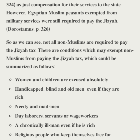
𝟑𝟐𝟒) 𝐚𝐬 𝐣𝐮𝐬𝐭 𝐜𝐨𝐦𝐩𝐞𝐧𝐬𝐚𝐭𝐢𝐨𝐧 𝐟𝐨𝐫 𝐭𝐡𝐞𝐢𝐫 𝐬𝐞𝐫𝐯𝐢𝐜𝐞𝐬 𝐭𝐨 𝐭𝐡𝐞 𝐬𝐭𝐚𝐭𝐞.
𝐇𝐨𝐰𝐞𝐯𝐞𝐫, 𝐄𝐠𝐲𝐩𝐭𝐢𝐚𝐧 𝐌𝐮𝐬𝐥𝐢𝐦 𝐩𝐞𝐚𝐬𝐚𝐧𝐭𝐬 𝐞𝐱𝐞𝐦𝐩𝐭𝐞𝐝 𝐟𝐫𝐨𝐦
𝐦𝐢𝐥𝐢𝐭𝐚𝐫𝐲 𝐬𝐞𝐫𝐯𝐢𝐜𝐞𝐬 𝐰𝐞𝐫𝐞 𝐬𝐭𝐢𝐥𝐥 𝐫𝐞𝐪𝐮𝐢𝐫𝐞𝐝 𝐭𝐨 𝐩𝐚𝐲 𝐭𝐡𝐞 𝐉𝐢𝐳𝐲𝐚𝐡.
(𝐃𝐨𝐫𝐨𝐬𝐭𝐚𝐦𝐮𝐬, 𝐩. 𝟑𝟐𝟔)
𝐒𝐨 𝐚𝐬 𝐰𝐞 𝐜𝐚𝐧 𝐬𝐞𝐞, 𝐧𝐨𝐭 𝐚𝐥𝐥 𝐧𝐨𝐧-𝐌𝐮𝐬𝐥𝐢𝐦𝐬 𝐚𝐫𝐞 𝐫𝐞𝐪𝐮𝐢𝐫𝐞𝐝 𝐭𝐨 𝐩𝐚𝐲
𝐭𝐡𝐞 𝐉𝐢𝐳𝐲𝐚𝐡 𝐭𝐚𝐱. 𝐓𝐡𝐞𝐫𝐞 𝐚𝐫𝐞 𝐜𝐨𝐧𝐝𝐢𝐭𝐢𝐨𝐧𝐬 𝐰𝐡𝐢𝐜𝐡 𝐦𝐚𝐲 𝐞𝐱𝐞𝐦𝐩𝐭 𝐧𝐨𝐧-
𝐌𝐮𝐬𝐥𝐢𝐦𝐬 𝐟𝐫𝐨𝐦 𝐩𝐚𝐲𝐢𝐧𝐠 𝐭𝐡𝐞 𝐉𝐢𝐳𝐲𝐚𝐡 𝐭𝐚𝐱, 𝐰𝐡𝐢𝐜𝐡 𝐜𝐨𝐮𝐥𝐝 𝐛𝐞
𝐬𝐮𝐦𝐦𝐚𝐫𝐢𝐳𝐞𝐝 𝐚𝐬 𝐟𝐨𝐥𝐥𝐨𝐰𝐬:
𝐖𝐨𝐦𝐞𝐧 𝐚𝐧𝐝 𝐜𝐡𝐢𝐥𝐝𝐫𝐞𝐧 𝐚𝐫𝐞 𝐞𝐱𝐜𝐮𝐬𝐞𝐝 𝐚𝐛𝐬𝐨𝐥𝐮𝐭𝐞𝐥𝐲
𝐇𝐚𝐧𝐝𝐢𝐜𝐚𝐩𝐩𝐞𝐝, 𝐛𝐥𝐢𝐧𝐝 𝐚𝐧𝐝 𝐨𝐥𝐝 𝐦𝐞𝐧, 𝐞𝐯𝐞𝐧 𝐢𝐟 𝐭𝐡𝐞𝐲 𝐚𝐫𝐞
𝐫𝐢𝐜𝐡
𝐍𝐞𝐞𝐝𝐲 𝐚𝐧𝐝 𝐦𝐚𝐝-𝐦𝐞𝐧
𝐃𝐚𝐲 𝐥𝐚𝐛𝐨𝐫𝐞𝐫𝐬, 𝐬𝐞𝐫𝐯𝐚𝐧𝐭𝐬 𝐨𝐫 𝐰𝐚𝐠𝐞𝐰𝐨𝐫𝐤𝐞𝐫𝐬
𝐀 𝐜𝐡𝐫𝐨𝐧𝐢𝐜𝐚𝐥𝐥𝐲 𝐢𝐥𝐥-𝐦𝐚𝐧 𝐞𝐯𝐞𝐧 𝐢𝐟 𝐡𝐞 𝐢𝐬 𝐫𝐢𝐜𝐡
𝐑𝐞𝐥𝐢𝐠𝐢𝐨𝐮𝐬 𝐩𝐞𝐨𝐩𝐥𝐞 𝐰𝐡𝐨 𝐤𝐞𝐞𝐩 𝐭𝐡𝐞𝐦𝐬𝐞𝐥𝐯𝐞𝐬 𝐟𝐫𝐞𝐞 𝐟𝐨𝐫