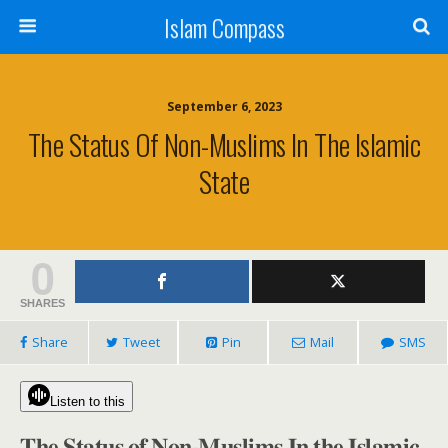
Islam Compass
September 6, 2023
The Status Of Non-Muslims In The Islamic
State
0
SHARES
Share
Tweet
Pin
Mail
SMS
Listen to this
𝐓𝐡𝐞 𝐒𝐭𝐚𝐭𝐮𝐬 𝐨𝐟 𝐍𝐨𝐧-𝐌𝐮𝐬𝐥𝐢𝐦𝐬 𝐈𝐧 𝐭𝐡𝐞 𝐈𝐬𝐥𝐚𝐦𝐢𝐜