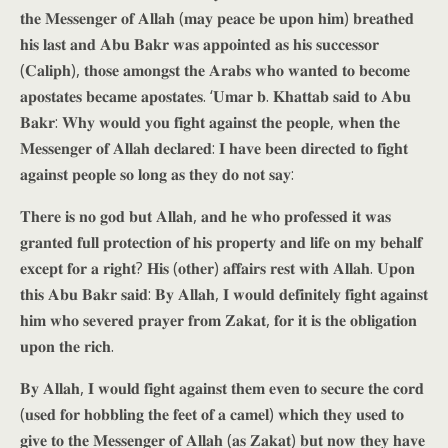
𝐭𝐡𝐞 𝐌𝐞𝐬𝐬𝐞𝐧𝐠𝐞𝐫 𝐨𝐟 𝐀𝐥𝐥𝐚𝐡 (𝐦𝐚𝐲 𝐩𝐞𝐚𝐜𝐞 𝐛𝐞 𝐮𝐩𝐨𝐧 𝐡𝐢𝐦) 𝐛𝐫𝐞𝐚𝐭𝐡𝐞𝐝
𝐡𝐢𝐬 𝐥𝐚𝐬𝐭 𝐚𝐧𝐝 𝐀𝐛𝐮 𝐁𝐚𝐤𝐫 𝐰𝐚𝐬 𝐚𝐩𝐩𝐨𝐢𝐧𝐭𝐞𝐝 𝐚𝐬 𝐡𝐢𝐬 𝐬𝐮𝐜𝐜𝐞𝐬𝐬𝐨𝐫
(𝐂𝐚𝐥𝐢𝐩𝐡), 𝐭𝐡𝐨𝐬𝐞 𝐚𝐦𝐨𝐧𝐠𝐬𝐭 𝐭𝐡𝐞 𝐀𝐫𝐚𝐛𝐬 𝐰𝐡𝐨 𝐰𝐚𝐧𝐭𝐞𝐝 𝐭𝐨 𝐛𝐞𝐜𝐨𝐦𝐞
𝐚𝐩𝐨𝐬𝐭𝐚𝐭𝐞𝐬 𝐛𝐞𝐜𝐚𝐦𝐞 𝐚𝐩𝐨𝐬𝐭𝐚𝐭𝐞𝐬. ‘𝐔𝐦𝐚𝐫 𝐛. 𝐊𝐡𝐚𝐭𝐭𝐚𝐛 𝐬𝐚𝐢𝐝 𝐭𝐨 𝐀𝐛𝐮
𝐁𝐚𝐤𝐫: 𝐖𝐡𝐲 𝐰𝐨𝐮𝐥𝐝 𝐲𝐨𝐮 𝐟𝐢𝐠𝐡𝐭 𝐚𝐠𝐚𝐢𝐧𝐬𝐭 𝐭𝐡𝐞 𝐩𝐞𝐨𝐩𝐥𝐞, 𝐰𝐡𝐞𝐧 𝐭𝐡𝐞
𝐌𝐞𝐬𝐬𝐞𝐧𝐠𝐞𝐫 𝐨𝐟 𝐀𝐥𝐥𝐚𝐡 𝐝𝐞𝐜𝐥𝐚𝐫𝐞𝐝: 𝐈 𝐡𝐚𝐯𝐞 𝐛𝐞𝐞𝐧 𝐝𝐢𝐫𝐞𝐜𝐭𝐞𝐝 𝐭𝐨 𝐟𝐢𝐠𝐡𝐭
𝐚𝐠𝐚𝐢𝐧𝐬𝐭 𝐩𝐞𝐨𝐩𝐥𝐞 𝐬𝐨 𝐥𝐨𝐧𝐠 𝐚𝐬 𝐭𝐡𝐞𝐲 𝐝𝐨 𝐧𝐨𝐭 𝐬𝐚𝐲:
𝐓𝐡𝐞𝐫𝐞 𝐢𝐬 𝐧𝐨 𝐠𝐨𝐝 𝐛𝐮𝐭 𝐀𝐥𝐥𝐚𝐡, 𝐚𝐧𝐝 𝐡𝐞 𝐰𝐡𝐨 𝐩𝐫𝐨𝐟𝐞𝐬𝐬𝐞𝐝 𝐢𝐭 𝐰𝐚𝐬
𝐠𝐫𝐚𝐧𝐭𝐞𝐝 𝐟𝐮𝐥𝐥 𝐩𝐫𝐨𝐭𝐞𝐜𝐭𝐢𝐨𝐧 𝐨𝐟 𝐡𝐢𝐬 𝐩𝐫𝐨𝐩𝐞𝐫𝐭𝐲 𝐚𝐧𝐝 𝐥𝐢𝐟𝐞 𝐨𝐧 𝐦𝐲 𝐛𝐞𝐡𝐚𝐥𝐟
𝐞𝐱𝐜𝐞𝐩𝐭 𝐟𝐨𝐫 𝐚 𝐫𝐢𝐠𝐡𝐭? 𝐇𝐢𝐬 (𝐨𝐭𝐡𝐞𝐫) 𝐚𝐟𝐟𝐚𝐢𝐫𝐬 𝐫𝐞𝐬𝐭 𝐰𝐢𝐭𝐡 𝐀𝐥𝐥𝐚𝐡. 𝐔𝐩𝐨𝐧
𝐭𝐡𝐢𝐬 𝐀𝐛𝐮 𝐁𝐚𝐤𝐫 𝐬𝐚𝐢𝐝: 𝐁𝐲 𝐀𝐥𝐥𝐚𝐡, 𝐈 𝐰𝐨𝐮𝐥𝐝 𝐝𝐞𝐟𝐢𝐧𝐢𝐭𝐞𝐥𝐲 𝐟𝐢𝐠𝐡𝐭 𝐚𝐠𝐚𝐢𝐧𝐬𝐭
𝐡𝐢𝐦 𝐰𝐡𝐨 𝐬𝐞𝐯𝐞𝐫𝐞𝐝 𝐩𝐫𝐚𝐲𝐞𝐫 𝐟𝐫𝐨𝐦 𝐙𝐚𝐤𝐚𝐭, 𝐟𝐨𝐫 𝐢𝐭 𝐢𝐬 𝐭𝐡𝐞 𝐨𝐛𝐥𝐢𝐠𝐚𝐭𝐢𝐨𝐧
𝐮𝐩𝐨𝐧 𝐭𝐡𝐞 𝐫𝐢𝐜𝐡.
𝐁𝐲 𝐀𝐥𝐥𝐚𝐡, 𝐈 𝐰𝐨𝐮𝐥𝐝 𝐟𝐢𝐠𝐡𝐭 𝐚𝐠𝐚𝐢𝐧𝐬𝐭 𝐭𝐡𝐞𝐦 𝐞𝐯𝐞𝐧 𝐭𝐨 𝐬𝐞𝐜𝐮𝐫𝐞 𝐭𝐡𝐞 𝐜𝐨𝐫𝐝
(𝐮𝐬𝐞𝐝 𝐟𝐨𝐫 𝐡𝐨𝐛𝐛𝐥𝐢𝐧𝐠 𝐭𝐡𝐞 𝐟𝐞𝐞𝐭 𝐨𝐟 𝐚 𝐜𝐚𝐦𝐞𝐥) 𝐰𝐡𝐢𝐜𝐡 𝐭𝐡𝐞𝐲 𝐮𝐬𝐞𝐝 𝐭𝐨
𝐠𝐢𝐯𝐞 𝐭𝐨 𝐭𝐡𝐞 𝐌𝐞𝐬𝐬𝐞𝐧𝐠𝐞𝐫 𝐨𝐟 𝐀𝐥𝐥𝐚𝐡 (𝐚𝐬 𝐙𝐚𝐤𝐚𝐭) 𝐛𝐮𝐭 𝐧𝐨𝐰 𝐭𝐡𝐞𝐲 𝐡𝐚𝐯𝐞