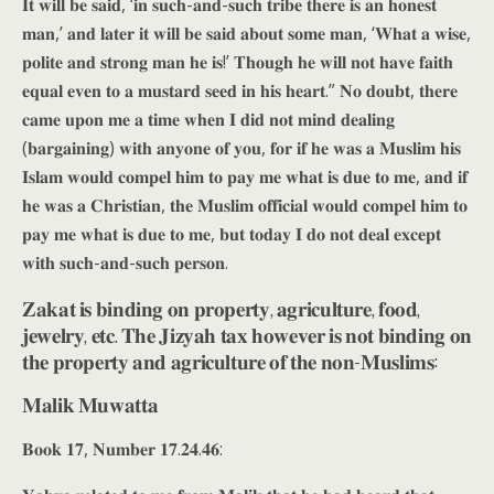
𝐈𝐭 𝐰𝐢𝐥𝐥 𝐛𝐞 𝐬𝐚𝐢𝐝, ‘𝐢𝐧 𝐬𝐮𝐜𝐡-𝐚𝐧𝐝-𝐬𝐮𝐜𝐡 𝐭𝐫𝐢𝐛𝐞 𝐭𝐡𝐞𝐫𝐞 𝐢𝐬 𝐚𝐧 𝐡𝐨𝐧𝐞𝐬𝐭
𝐦𝐚𝐧,’ 𝐚𝐧𝐝 𝐥𝐚𝐭𝐞𝐫 𝐢𝐭 𝐰𝐢𝐥𝐥 𝐛𝐞 𝐬𝐚𝐢𝐝 𝐚𝐛𝐨𝐮𝐭 𝐬𝐨𝐦𝐞 𝐦𝐚𝐧, ‘𝐖𝐡𝐚𝐭 𝐚 𝐰𝐢𝐬𝐞,
𝐩𝐨𝐥𝐢𝐭𝐞 𝐚𝐧𝐝 𝐬𝐭𝐫𝐨𝐧𝐠 𝐦𝐚𝐧 𝐡𝐞 𝐢𝐬!’ 𝐓𝐡𝐨𝐮𝐠𝐡 𝐡𝐞 𝐰𝐢𝐥𝐥 𝐧𝐨𝐭 𝐡𝐚𝐯𝐞 𝐟𝐚𝐢𝐭𝐡
𝐞𝐪𝐮𝐚𝐥 𝐞𝐯𝐞𝐧 𝐭𝐨 𝐚 𝐦𝐮𝐬𝐭𝐚𝐫𝐝 𝐬𝐞𝐞𝐝 𝐢𝐧 𝐡𝐢𝐬 𝐡𝐞𝐚𝐫𝐭.” 𝐍𝐨 𝐝𝐨𝐮𝐛𝐭, 𝐭𝐡𝐞𝐫𝐞
𝐜𝐚𝐦𝐞 𝐮𝐩𝐨𝐧 𝐦𝐞 𝐚 𝐭𝐢𝐦𝐞 𝐰𝐡𝐞𝐧 𝐈 𝐝𝐢𝐝 𝐧𝐨𝐭 𝐦𝐢𝐧𝐝 𝐝𝐞𝐚𝐥𝐢𝐧𝐠
(𝐛𝐚𝐫𝐠𝐚𝐢𝐧𝐢𝐧𝐠) 𝐰𝐢𝐭𝐡 𝐚𝐧𝐲𝐨𝐧𝐞 𝐨𝐟 𝐲𝐨𝐮, 𝐟𝐨𝐫 𝐢𝐟 𝐡𝐞 𝐰𝐚𝐬 𝐚 𝐌𝐮𝐬𝐥𝐢𝐦 𝐡𝐢𝐬
𝐈𝐬𝐥𝐚𝐦 𝐰𝐨𝐮𝐥𝐝 𝐜𝐨𝐦𝐩𝐞𝐥 𝐡𝐢𝐦 𝐭𝐨 𝐩𝐚𝐲 𝐦𝐞 𝐰𝐡𝐚𝐭 𝐢𝐬 𝐝𝐮𝐞 𝐭𝐨 𝐦𝐞, 𝐚𝐧𝐝 𝐢𝐟
𝐡𝐞 𝐰𝐚𝐬 𝐚 𝐂𝐡𝐫𝐢𝐬𝐭𝐢𝐚𝐧, 𝐭𝐡𝐞 𝐌𝐮𝐬𝐥𝐢𝐦 𝐨𝐟𝐟𝐢𝐜𝐢𝐚𝐥 𝐰𝐨𝐮𝐥𝐝 𝐜𝐨𝐦𝐩𝐞𝐥 𝐡𝐢𝐦 𝐭𝐨
𝐩𝐚𝐲 𝐦𝐞 𝐰𝐡𝐚𝐭 𝐢𝐬 𝐝𝐮𝐞 𝐭𝐨 𝐦𝐞, 𝐛𝐮𝐭 𝐭𝐨𝐝𝐚𝐲 𝐈 𝐝𝐨 𝐧𝐨𝐭 𝐝𝐞𝐚𝐥 𝐞𝐱𝐜𝐞𝐩𝐭
𝐰𝐢𝐭𝐡 𝐬𝐮𝐜𝐡-𝐚𝐧𝐝-𝐬𝐮𝐜𝐡 𝐩𝐞𝐫𝐬𝐨𝐧.
𝐙𝐚𝐤𝐚𝐭 𝐢𝐬 𝐛𝐢𝐧𝐝𝐢𝐧𝐠 𝐨𝐧 𝐩𝐫𝐨𝐩𝐞𝐫𝐭𝐲, 𝐚𝐠𝐫𝐢𝐜𝐮𝐥𝐭𝐮𝐫𝐞, 𝐟𝐨𝐨𝐝,
𝐣𝐞𝐰𝐞𝐥𝐫𝐲, 𝐞𝐭𝐜. 𝐓𝐡𝐞 𝐉𝐢𝐳𝐲𝐚𝐡 𝐭𝐚𝐱 𝐡𝐨𝐰𝐞𝐯𝐞𝐫 𝐢𝐬 𝐧𝐨𝐭 𝐛𝐢𝐧𝐝𝐢𝐧𝐠 𝐨𝐧
𝐭𝐡𝐞 𝐩𝐫𝐨𝐩𝐞𝐫𝐭𝐲 𝐚𝐧𝐝 𝐚𝐠𝐫𝐢𝐜𝐮𝐥𝐭𝐮𝐫𝐞 𝐨𝐟 𝐭𝐡𝐞 𝐧𝐨𝐧-𝐌𝐮𝐬𝐥𝐢𝐦𝐬:
𝐌𝐚𝐥𝐢𝐤 𝐌𝐮𝐰𝐚𝐭𝐭𝐚
𝐁𝐨𝐨𝐤 𝟏𝟕, 𝐍𝐮𝐦𝐛𝐞𝐫 𝟏𝟕.𝟐𝟒.𝟒𝟔: