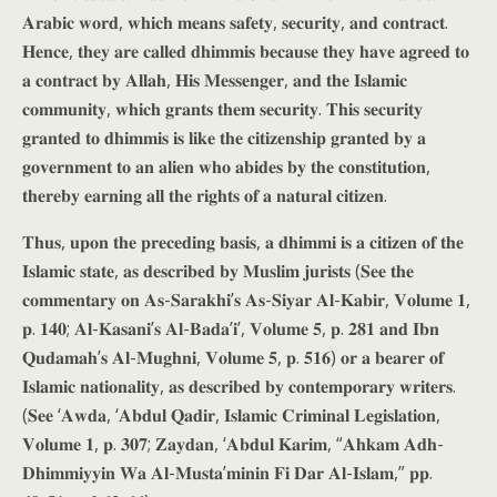
𝐀𝐫𝐚𝐛𝐢𝐜 𝐰𝐨𝐫𝐝, 𝐰𝐡𝐢𝐜𝐡 𝐦𝐞𝐚𝐧𝐬 𝐬𝐚𝐟𝐞𝐭𝐲, 𝐬𝐞𝐜𝐮𝐫𝐢𝐭𝐲, 𝐚𝐧𝐝 𝐜𝐨𝐧𝐭𝐫𝐚𝐜𝐭.
𝐇𝐞𝐧𝐜𝐞, 𝐭𝐡𝐞𝐲 𝐚𝐫𝐞 𝐜𝐚𝐥𝐥𝐞𝐝 𝐝𝐡𝐢𝐦𝐦𝐢𝐬 𝐛𝐞𝐜𝐚𝐮𝐬𝐞 𝐭𝐡𝐞𝐲 𝐡𝐚𝐯𝐞 𝐚𝐠𝐫𝐞𝐞𝐝 𝐭𝐨
𝐚 𝐜𝐨𝐧𝐭𝐫𝐚𝐜𝐭 𝐛𝐲 𝐀𝐥𝐥𝐚𝐡, 𝐇𝐢𝐬 𝐌𝐞𝐬𝐬𝐞𝐧𝐠𝐞𝐫, 𝐚𝐧𝐝 𝐭𝐡𝐞 𝐈𝐬𝐥𝐚𝐦𝐢𝐜
𝐜𝐨𝐦𝐦𝐮𝐧𝐢𝐭𝐲, 𝐰𝐡𝐢𝐜𝐡 𝐠𝐫𝐚𝐧𝐭𝐬 𝐭𝐡𝐞𝐦 𝐬𝐞𝐜𝐮𝐫𝐢𝐭𝐲. 𝐓𝐡𝐢𝐬 𝐬𝐞𝐜𝐮𝐫𝐢𝐭𝐲
𝐠𝐫𝐚𝐧𝐭𝐞𝐝 𝐭𝐨 𝐝𝐡𝐢𝐦𝐦𝐢𝐬 𝐢𝐬 𝐥𝐢𝐤𝐞 𝐭𝐡𝐞 𝐜𝐢𝐭𝐢𝐳𝐞𝐧𝐬𝐡𝐢𝐩 𝐠𝐫𝐚𝐧𝐭𝐞𝐝 𝐛𝐲 𝐚
𝐠𝐨𝐯𝐞𝐫𝐧𝐦𝐞𝐧𝐭 𝐭𝐨 𝐚𝐧 𝐚𝐥𝐢𝐞𝐧 𝐰𝐡𝐨 𝐚𝐛𝐢𝐝𝐞𝐬 𝐛𝐲 𝐭𝐡𝐞 𝐜𝐨𝐧𝐬𝐭𝐢𝐭𝐮𝐭𝐢𝐨𝐧,
𝐭𝐡𝐞𝐫𝐞𝐛𝐲 𝐞𝐚𝐫𝐧𝐢𝐧𝐠 𝐚𝐥𝐥 𝐭𝐡𝐞 𝐫𝐢𝐠𝐡𝐭𝐬 𝐨𝐟 𝐚 𝐧𝐚𝐭𝐮𝐫𝐚𝐥 𝐜𝐢𝐭𝐢𝐳𝐞𝐧.
𝐓𝐡𝐮𝐬, 𝐮𝐩𝐨𝐧 𝐭𝐡𝐞 𝐩𝐫𝐞𝐜𝐞𝐝𝐢𝐧𝐠 𝐛𝐚𝐬𝐢𝐬, 𝐚 𝐝𝐡𝐢𝐦𝐦𝐢 𝐢𝐬 𝐚 𝐜𝐢𝐭𝐢𝐳𝐞𝐧 𝐨𝐟 𝐭𝐡𝐞
𝐈𝐬𝐥𝐚𝐦𝐢𝐜 𝐬𝐭𝐚𝐭𝐞, 𝐚𝐬 𝐝𝐞𝐬𝐜𝐫𝐢𝐛𝐞𝐝 𝐛𝐲 𝐌𝐮𝐬𝐥𝐢𝐦 𝐣𝐮𝐫𝐢𝐬𝐭𝐬 (𝐒𝐞𝐞 𝐭𝐡𝐞
𝐜𝐨𝐦𝐦𝐞𝐧𝐭𝐚𝐫𝐲 𝐨𝐧 𝐀𝐬-𝐒𝐚𝐫𝐚𝐤𝐡𝐢’𝐬 𝐀𝐬-𝐒𝐢𝐲𝐚𝐫 𝐀𝐥-𝐊𝐚𝐛𝐢𝐫, 𝐕𝐨𝐥𝐮𝐦𝐞 𝟏,
𝐩. 𝟏𝟒𝟎; 𝐀𝐥-𝐊𝐚𝐬𝐚𝐧𝐢’𝐬 𝐀𝐥-𝐁𝐚𝐝𝐚’𝐢’, 𝐕𝐨𝐥𝐮𝐦𝐞 𝟓, 𝐩. 𝟐𝟖𝟏 𝐚𝐧𝐝 𝐈𝐛𝐧
𝐐𝐮𝐝𝐚𝐦𝐚𝐡’𝐬 𝐀𝐥-𝐌𝐮𝐠𝐡𝐧𝐢, 𝐕𝐨𝐥𝐮𝐦𝐞 𝟓, 𝐩. 𝟓𝟏𝟔) 𝐨𝐫 𝐚 𝐛𝐞𝐚𝐫𝐞𝐫 𝐨𝐟
𝐈𝐬𝐥𝐚𝐦𝐢𝐜 𝐧𝐚𝐭𝐢𝐨𝐧𝐚𝐥𝐢𝐭𝐲, 𝐚𝐬 𝐝𝐞𝐬𝐜𝐫𝐢𝐛𝐞𝐝 𝐛𝐲 𝐜𝐨𝐧𝐭𝐞𝐦𝐩𝐨𝐫𝐚𝐫𝐲 𝐰𝐫𝐢𝐭𝐞𝐫𝐬.
(𝐒𝐞𝐞 ‘𝐀𝐰𝐝𝐚, ‘𝐀𝐛𝐝𝐮𝐥 𝐐𝐚𝐝𝐢𝐫, 𝐈𝐬𝐥𝐚𝐦𝐢𝐜 𝐂𝐫𝐢𝐦𝐢𝐧𝐚𝐥 𝐋𝐞𝐠𝐢𝐬𝐥𝐚𝐭𝐢𝐨𝐧,
𝐕𝐨𝐥𝐮𝐦𝐞 𝟏, 𝐩. 𝟑𝟎𝟕; 𝐙𝐚𝐲𝐝𝐚𝐧, ‘𝐀𝐛𝐝𝐮𝐥 𝐊𝐚𝐫𝐢𝐦, “𝐀𝐡𝐤𝐚𝐦 𝐀𝐝𝐡-
𝐃𝐡𝐢𝐦𝐦𝐢𝐲𝐲𝐢𝐧 𝐖𝐚 𝐀𝐥-𝐌𝐮𝐬𝐭𝐚’𝐦𝐢𝐧𝐢𝐧 𝐅𝐢 𝐃𝐚𝐫 𝐀𝐥-𝐈𝐬𝐥𝐚𝐦,” 𝐩𝐩.