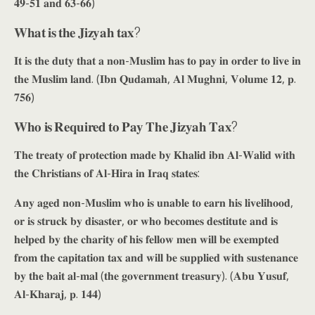
𝟒𝟗-𝟓𝟏 𝐚𝐧𝐝 𝟔𝟑-𝟔𝟔)
𝐖𝐡𝐚𝐭 𝐢𝐬 𝐭𝐡𝐞 𝐉𝐢𝐳𝐲𝐚𝐡 𝐭𝐚𝐱?
𝐈𝐭 𝐢𝐬 𝐭𝐡𝐞 𝐝𝐮𝐭𝐲 𝐭𝐡𝐚𝐭 𝐚 𝐧𝐨𝐧-𝐌𝐮𝐬𝐥𝐢𝐦 𝐡𝐚𝐬 𝐭𝐨 𝐩𝐚𝐲 𝐢𝐧 𝐨𝐫𝐝𝐞𝐫 𝐭𝐨 𝐥𝐢𝐯𝐞 𝐢𝐧
𝐭𝐡𝐞 𝐌𝐮𝐬𝐥𝐢𝐦 𝐥𝐚𝐧𝐝. (𝐈𝐛𝐧 𝐐𝐮𝐝𝐚𝐦𝐚𝐡, 𝐀𝐥 𝐌𝐮𝐠𝐡𝐧𝐢, 𝐕𝐨𝐥𝐮𝐦𝐞 𝟏𝟐, 𝐩.
𝟕𝟓𝟔)
𝐖𝐡𝐨 𝐢𝐬 𝐑𝐞𝐪𝐮𝐢𝐫𝐞𝐝 𝐭𝐨 𝐏𝐚𝐲 𝐓𝐡𝐞 𝐉𝐢𝐳𝐲𝐚𝐡 𝐓𝐚𝐱?
𝐓𝐡𝐞 𝐭𝐫𝐞𝐚𝐭𝐲 𝐨𝐟 𝐩𝐫𝐨𝐭𝐞𝐜𝐭𝐢𝐨𝐧 𝐦𝐚𝐝𝐞 𝐛𝐲 𝐊𝐡𝐚𝐥𝐢𝐝 𝐢𝐛𝐧 𝐀𝐥-𝐖𝐚𝐥𝐢𝐝 𝐰𝐢𝐭𝐡
𝐭𝐡𝐞 𝐂𝐡𝐫𝐢𝐬𝐭𝐢𝐚𝐧𝐬 𝐨𝐟 𝐀𝐥-𝐇𝐢𝐫𝐚 𝐢𝐧 𝐈𝐫𝐚𝐪 𝐬𝐭𝐚𝐭𝐞𝐬:
𝐀𝐧𝐲 𝐚𝐠𝐞𝐝 𝐧𝐨𝐧-𝐌𝐮𝐬𝐥𝐢𝐦 𝐰𝐡𝐨 𝐢𝐬 𝐮𝐧𝐚𝐛𝐥𝐞 𝐭𝐨 𝐞𝐚𝐫𝐧 𝐡𝐢𝐬 𝐥𝐢𝐯𝐞𝐥𝐢𝐡𝐨𝐨𝐝,
𝐨𝐫 𝐢𝐬 𝐬𝐭𝐫𝐮𝐜𝐤 𝐛𝐲 𝐝𝐢𝐬𝐚𝐬𝐭𝐞𝐫, 𝐨𝐫 𝐰𝐡𝐨 𝐛𝐞𝐜𝐨𝐦𝐞𝐬 𝐝𝐞𝐬𝐭𝐢𝐭𝐮𝐭𝐞 𝐚𝐧𝐝 𝐢𝐬
𝐡𝐞𝐥𝐩𝐞𝐝 𝐛𝐲 𝐭𝐡𝐞 𝐜𝐡𝐚𝐫𝐢𝐭𝐲 𝐨𝐟 𝐡𝐢𝐬 𝐟𝐞𝐥𝐥𝐨𝐰 𝐦𝐞𝐧 𝐰𝐢𝐥𝐥 𝐛𝐞 𝐞𝐱𝐞𝐦𝐩𝐭𝐞𝐝
𝐟𝐫𝐨𝐦 𝐭𝐡𝐞 𝐜𝐚𝐩𝐢𝐭𝐚𝐭𝐢𝐨𝐧 𝐭𝐚𝐱 𝐚𝐧𝐝 𝐰𝐢𝐥𝐥 𝐛𝐞 𝐬𝐮𝐩𝐩𝐥𝐢𝐞𝐝 𝐰𝐢𝐭𝐡 𝐬𝐮𝐬𝐭𝐞𝐧𝐚𝐧𝐜𝐞
𝐛𝐲 𝐭𝐡𝐞 𝐛𝐚𝐢𝐭 𝐚𝐥-𝐦𝐚𝐥 (𝐭𝐡𝐞 𝐠𝐨𝐯𝐞𝐫𝐧𝐦𝐞𝐧𝐭 𝐭𝐫𝐞𝐚𝐬𝐮𝐫𝐲). (𝐀𝐛𝐮 𝐘𝐮𝐬𝐮𝐟,
𝐀𝐥-𝐊𝐡𝐚𝐫𝐚𝐣, 𝐩. 𝟏𝟒𝟒)