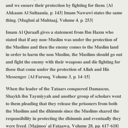
𝐚𝐧𝐝 𝐰𝐞 𝐞𝐧𝐬𝐮𝐫𝐞 𝐭𝐡𝐞𝐢𝐫 𝐩𝐫𝐨𝐭𝐞𝐜𝐭𝐢𝐨𝐧 𝐛𝐲 𝐟𝐢𝐠𝐡𝐭𝐢𝐧𝐠 𝐟𝐨𝐫 𝐭𝐡𝐞𝐦. (𝐀𝐥
𝐀𝐡𝐤𝐚𝐚𝐦 𝐀𝐥 𝐒𝐮𝐥𝐭𝐚𝐚𝐧𝐢𝐚, 𝐩. 𝟏𝟒𝟑) 𝐈𝐦𝐚𝐦 𝐍𝐚𝐰𝐚𝐰𝐢 𝐬𝐭𝐚𝐭𝐞𝐬 𝐭𝐡𝐞 𝐬𝐚𝐦𝐞
𝐭𝐡𝐢𝐧𝐠. (𝐌𝐮𝐠𝐡𝐧𝐢 𝐚𝐥 𝐌𝐮𝐡𝐭𝐚𝐚𝐣, 𝐕𝐨𝐥𝐮𝐦𝐞 𝟒, 𝐩. 𝟐𝟓𝟑)
𝐈𝐦𝐚𝐦 𝐀𝐥 𝐐𝐮𝐫𝐚𝐚𝐟𝐢 𝐠𝐢𝐯𝐞𝐬 𝐚 𝐬𝐭𝐚𝐭𝐞𝐦𝐞𝐧𝐭 𝐟𝐫𝐨𝐦 𝐈𝐛𝐧 𝐇𝐚𝐳𝐦 𝐰𝐡𝐨
𝐬𝐭𝐚𝐭𝐞𝐝 𝐭𝐡𝐚𝐭 𝐢𝐟 𝐚𝐧𝐲 𝐧𝐨𝐧-𝐌𝐮𝐬𝐥𝐢𝐦 𝐰𝐚𝐬 𝐮𝐧𝐝𝐞𝐫 𝐭𝐡𝐞 𝐩𝐫𝐨𝐭𝐞𝐜𝐭𝐢𝐨𝐧 𝐨𝐟
𝐭𝐡𝐞 𝐌𝐮𝐬𝐥𝐢𝐦𝐬 𝐚𝐧𝐝 𝐭𝐡𝐞𝐧 𝐭𝐡𝐞 𝐞𝐧𝐞𝐦𝐲 𝐜𝐨𝐦𝐞𝐬 𝐭𝐨 𝐭𝐡𝐞 𝐌𝐮𝐬𝐥𝐢𝐦 𝐥𝐚𝐧𝐝
𝐢𝐧 𝐨𝐫𝐝𝐞𝐫 𝐭𝐨 𝐡𝐚𝐫𝐦 𝐭𝐡𝐞 𝐧𝐨𝐧 𝐌𝐮𝐬𝐥𝐢𝐦, 𝐭𝐡𝐞 𝐌𝐮𝐬𝐥𝐢𝐦𝐬 𝐬𝐡𝐨𝐮𝐥𝐝 𝐠𝐨 𝐨𝐮𝐭
𝐚𝐧𝐝 𝐟𝐢𝐠𝐡𝐭 𝐭𝐡𝐞 𝐞𝐧𝐞𝐦𝐲 𝐰𝐢𝐭𝐡 𝐭𝐡𝐞𝐢𝐫 𝐰𝐞𝐚𝐩𝐨𝐧𝐬 𝐚𝐧𝐝 𝐝𝐢𝐞 𝐟𝐢𝐠𝐡𝐭𝐢𝐧𝐠 𝐟𝐨𝐫
𝐭𝐡𝐨𝐬𝐞 𝐭𝐡𝐚𝐭 𝐜𝐨𝐦𝐞 𝐮𝐧𝐝𝐞𝐫 𝐭𝐡𝐞 𝐩𝐫𝐨𝐭𝐞𝐜𝐭𝐢𝐨𝐧 𝐨𝐟 𝐀𝐥𝐥𝐚𝐡 𝐚𝐧𝐝 𝐇𝐢𝐬
𝐌𝐞𝐬𝐬𝐞𝐧𝐠𝐞𝐫. (𝐀𝐥 𝐅𝐮𝐫𝐨𝐨𝐪, 𝐕𝐨𝐥𝐮𝐦𝐞 𝟑, 𝐩. 𝟏𝟒-𝟏𝟓)
𝐖𝐡𝐞𝐧 𝐭𝐡𝐞 𝐥𝐞𝐚𝐝𝐞𝐫 𝐨𝐟 𝐭𝐡𝐞 𝐓𝐚𝐭𝐚𝐚𝐫𝐬 𝐜𝐨𝐧𝐪𝐮𝐞𝐫𝐞𝐝 𝐃𝐚𝐦𝐚𝐬𝐜𝐮𝐬,
𝐒𝐡𝐚𝐲𝐤𝐡 𝐢𝐛𝐧 𝐓𝐚𝐲𝐦𝐢𝐲𝐲𝐚𝐡 𝐚𝐧𝐝 𝐚𝐧𝐨𝐭𝐡𝐞𝐫 𝐠𝐫𝐨𝐮𝐩 𝐨𝐟 𝐬𝐜𝐡𝐨𝐥𝐚𝐫𝐬 𝐰𝐞𝐧𝐭
𝐭𝐨 𝐭𝐡𝐞𝐦 𝐩𝐥𝐞𝐚𝐝𝐢𝐧𝐠 𝐭𝐡𝐚𝐭 𝐭𝐡𝐞𝐲 𝐫𝐞𝐥𝐞𝐚𝐬𝐞 𝐭𝐡𝐞 𝐩𝐫𝐢𝐬𝐨𝐧𝐞𝐫𝐬 𝐟𝐫𝐨𝐦 𝐛𝐨𝐭𝐡
𝐭𝐡𝐞 𝐌𝐮𝐬𝐥𝐢𝐦𝐬 𝐚𝐧𝐝 𝐭𝐡𝐞 𝐝𝐡𝐢𝐦𝐦𝐢𝐬 𝐬𝐢𝐧𝐜𝐞 𝐭𝐡𝐞 𝐌𝐮𝐬𝐥𝐢𝐦𝐬 𝐬𝐡𝐚𝐫𝐞𝐝 𝐭𝐡𝐞
𝐫𝐞𝐬𝐩𝐨𝐧𝐬𝐢𝐛𝐢𝐥𝐢𝐭𝐲 𝐢𝐧 𝐩𝐫𝐨𝐭𝐞𝐜𝐭𝐢𝐧𝐠 𝐭𝐡𝐞 𝐝𝐡𝐢𝐦𝐦𝐢𝐬 𝐚𝐧𝐝 𝐞𝐯𝐞𝐧𝐭𝐮𝐚𝐥𝐥𝐲 𝐭𝐡𝐞𝐲
𝐰𝐞𝐫𝐞 𝐟𝐫𝐞𝐞𝐝. (𝐌𝐚𝐣𝐦𝐨𝐨’ 𝐚𝐥 𝐅𝐚𝐭𝐚𝐚𝐰𝐚, 𝐕𝐨𝐥𝐮𝐦𝐞 𝟐𝟖, 𝐩𝐩. 𝟔𝟏𝟕-𝟔𝟏𝟖)