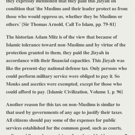
𝐭𝐡𝐞𝐲 𝐞𝐱𝐩𝐫𝐞𝐬𝐬𝐥𝐲 𝐦𝐞𝐧𝐭𝐢𝐨𝐧𝐞𝐝 𝐭𝐡𝐚𝐭 𝐭𝐡𝐞𝐲 𝐩𝐚𝐢𝐝 𝐭𝐡𝐢𝐬 𝐉𝐢𝐳𝐲𝐚𝐡 𝐨𝐧
𝐜𝐨𝐧𝐝𝐢𝐭𝐢𝐨𝐧 𝐭𝐡𝐚𝐭 ‘𝐭𝐡𝐞 𝐌𝐮𝐬𝐥𝐢𝐦𝐬 𝐚𝐧𝐝 𝐭𝐡𝐞𝐢𝐫 𝐥𝐞𝐚𝐝𝐞𝐫 𝐩𝐫𝐨𝐭𝐞𝐜𝐭 𝐮𝐬 𝐟𝐫𝐨𝐦
𝐭𝐡𝐨𝐬𝐞 𝐰𝐡𝐨 𝐰𝐨𝐮𝐥𝐝 𝐨𝐩𝐩𝐫𝐞𝐬𝐬 𝐮𝐬, 𝐰𝐡𝐞𝐭𝐡𝐞𝐫 𝐭𝐡𝐞𝐲 𝐛𝐞 𝐌𝐮𝐬𝐥𝐢𝐦𝐬 𝐨𝐫
𝐨𝐭𝐡𝐞𝐫𝐬.’ (𝐒𝐢𝐫 𝐓𝐡𝐨𝐦𝐚𝐬 𝐀𝐫𝐧𝐨𝐥𝐝, 𝐂𝐚𝐥𝐥 𝐓𝐨 𝐈𝐬𝐥𝐚𝐦, 𝐩𝐩. 𝟕𝟗-𝟖𝟏)
𝐓𝐡𝐞 𝐡𝐢𝐬𝐭𝐨𝐫𝐢𝐚𝐧 𝐀𝐝𝐚𝐦 𝐌𝐢𝐭𝐳 𝐢𝐬 𝐨𝐟 𝐭𝐡𝐞 𝐯𝐢𝐞𝐰 𝐭𝐡𝐚𝐭 𝐛𝐞𝐜𝐚𝐮𝐬𝐞 𝐨𝐟
𝐈𝐬𝐥𝐚𝐦𝐢𝐜 𝐭𝐨𝐥𝐞𝐫𝐚𝐧𝐜𝐞 𝐭𝐨𝐰𝐚𝐫𝐝 𝐧𝐨𝐧-𝐌𝐮𝐬𝐥𝐢𝐦𝐬 𝐚𝐧𝐝 𝐛𝐲 𝐯𝐢𝐫𝐭𝐮𝐞 𝐨𝐟 𝐭𝐡𝐞
𝐩𝐫𝐨𝐭𝐞𝐜𝐭𝐢𝐨𝐧 𝐠𝐫𝐚𝐧𝐭𝐞𝐝 𝐭𝐨 𝐭𝐡𝐞𝐦, 𝐭𝐡𝐞𝐲 𝐩𝐚𝐢𝐝 𝐭𝐡𝐞 𝐉𝐢𝐳𝐲𝐚𝐡 𝐢𝐧
𝐚𝐜𝐜𝐨𝐫𝐝𝐚𝐧𝐜𝐞 𝐰𝐢𝐭𝐡 𝐭𝐡𝐞𝐢𝐫 𝐟𝐢𝐧𝐚𝐧𝐜𝐢𝐚𝐥 𝐜𝐚𝐩𝐚𝐜𝐢𝐭𝐢𝐞𝐬. 𝐓𝐡𝐢𝐬 𝐉𝐢𝐳𝐲𝐚𝐡 𝐰𝐚𝐬
𝐥𝐢𝐤𝐞 𝐭𝐡𝐞 𝐩𝐫𝐞𝐬𝐞𝐧𝐭-𝐝𝐚𝐲 𝐧𝐚𝐭𝐢𝐨𝐧𝐚𝐥 𝐝𝐞𝐟𝐞𝐧𝐬𝐞 𝐭𝐚𝐱. 𝐎𝐧𝐥𝐲 𝐩𝐞𝐫𝐬𝐨𝐧𝐬 𝐰𝐡𝐨
𝐜𝐨𝐮𝐥𝐝 𝐩𝐞𝐫𝐟𝐨𝐫𝐦 𝐦𝐢𝐥𝐢𝐭𝐚𝐫𝐲 𝐬𝐞𝐫𝐯𝐢𝐜𝐞 𝐰𝐞𝐫𝐞 𝐨𝐛𝐥𝐢𝐠𝐞𝐝 𝐭𝐨 𝐩𝐚𝐲 𝐢𝐭. 𝐒𝐨
𝐌𝐨𝐧𝐤𝐬 𝐚𝐧𝐝 𝐚𝐬𝐜𝐞𝐭𝐢𝐜𝐬 𝐰𝐞𝐫𝐞 𝐞𝐱𝐞𝐦𝐩𝐭𝐞𝐝, 𝐞𝐱𝐜𝐞𝐩𝐭 𝐟𝐨𝐫 𝐭𝐡𝐨𝐬𝐞 𝐰𝐡𝐨
𝐜𝐨𝐮𝐥𝐝 𝐚𝐟𝐟𝐨𝐫𝐝 𝐭𝐨 𝐩𝐚𝐲. (𝐈𝐬𝐥𝐚𝐦𝐢𝐜 𝐂𝐢𝐯𝐢𝐥𝐢𝐳𝐚𝐭𝐢𝐨𝐧, 𝐕𝐨𝐥𝐮𝐦𝐞 𝟏, 𝐩. 𝟗𝟔)
𝐀𝐧𝐨𝐭𝐡𝐞𝐫 𝐫𝐞𝐚𝐬𝐨𝐧 𝐟𝐨𝐫 𝐭𝐡𝐢𝐬 𝐭𝐚𝐱 𝐨𝐧 𝐧𝐨𝐧-𝐌𝐮𝐬𝐥𝐢𝐦𝐬 𝐢𝐬 𝐬𝐢𝐦𝐢𝐥𝐚𝐫 𝐭𝐨
𝐭𝐡𝐚𝐭 𝐮𝐬𝐞𝐝 𝐛𝐲 𝐠𝐨𝐯𝐞𝐫𝐧𝐦𝐞𝐧𝐭𝐬 𝐨𝐟 𝐚𝐧𝐲 𝐚𝐠𝐞 𝐭𝐨 𝐣𝐮𝐬𝐭𝐢𝐟𝐲 𝐭𝐡𝐞𝐢𝐫 𝐭𝐚𝐱𝐞𝐬.
𝐀𝐥𝐥 𝐜𝐢𝐭𝐢𝐳𝐞𝐧𝐬 𝐬𝐡𝐨𝐮𝐥𝐝 𝐩𝐚𝐲 𝐬𝐨𝐦𝐞 𝐨𝐟 𝐭𝐡𝐞 𝐞𝐱𝐩𝐞𝐧𝐬𝐞𝐬 𝐟𝐨𝐫 𝐩𝐮𝐛𝐥𝐢𝐜
𝐬𝐞𝐫𝐯𝐢𝐜𝐞𝐬 𝐞𝐬𝐭𝐚𝐛𝐥𝐢𝐬𝐡𝐞𝐝 𝐟𝐨𝐫 𝐭𝐡𝐞 𝐜𝐨𝐦𝐦𝐨𝐧 𝐠𝐨𝐨𝐝, 𝐬𝐮𝐜𝐡 𝐚𝐬 𝐜𝐨𝐮𝐫𝐭𝐬,