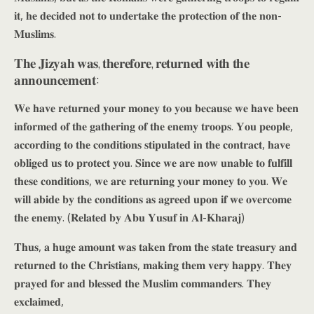
𝐢𝐭, 𝐡𝐞 𝐝𝐞𝐜𝐢𝐝𝐞𝐝 𝐧𝐨𝐭 𝐭𝐨 𝐮𝐧𝐝𝐞𝐫𝐭𝐚𝐤𝐞 𝐭𝐡𝐞 𝐩𝐫𝐨𝐭𝐞𝐜𝐭𝐢𝐨𝐧 𝐨𝐟 𝐭𝐡𝐞 𝐧𝐨𝐧-
𝐌𝐮𝐬𝐥𝐢𝐦𝐬.
𝐓𝐡𝐞 𝐉𝐢𝐳𝐲𝐚𝐡 𝐰𝐚𝐬, 𝐭𝐡𝐞𝐫𝐞𝐟𝐨𝐫𝐞, 𝐫𝐞𝐭𝐮𝐫𝐧𝐞𝐝 𝐰𝐢𝐭𝐡 𝐭𝐡𝐞
𝐚𝐧𝐧𝐨𝐮𝐧𝐜𝐞𝐦𝐞𝐧𝐭:
𝐖𝐞 𝐡𝐚𝐯𝐞 𝐫𝐞𝐭𝐮𝐫𝐧𝐞𝐝 𝐲𝐨𝐮𝐫 𝐦𝐨𝐧𝐞𝐲 𝐭𝐨 𝐲𝐨𝐮 𝐛𝐞𝐜𝐚𝐮𝐬𝐞 𝐰𝐞 𝐡𝐚𝐯𝐞 𝐛𝐞𝐞𝐧
𝐢𝐧𝐟𝐨𝐫𝐦𝐞𝐝 𝐨𝐟 𝐭𝐡𝐞 𝐠𝐚𝐭𝐡𝐞𝐫𝐢𝐧𝐠 𝐨𝐟 𝐭𝐡𝐞 𝐞𝐧𝐞𝐦𝐲 𝐭𝐫𝐨𝐨𝐩𝐬. 𝐘𝐨𝐮 𝐩𝐞𝐨𝐩𝐥𝐞,
𝐚𝐜𝐜𝐨𝐫𝐝𝐢𝐧𝐠 𝐭𝐨 𝐭𝐡𝐞 𝐜𝐨𝐧𝐝𝐢𝐭𝐢𝐨𝐧𝐬 𝐬𝐭𝐢𝐩𝐮𝐥𝐚𝐭𝐞𝐝 𝐢𝐧 𝐭𝐡𝐞 𝐜𝐨𝐧𝐭𝐫𝐚𝐜𝐭, 𝐡𝐚𝐯𝐞
𝐨𝐛𝐥𝐢𝐠𝐞𝐝 𝐮𝐬 𝐭𝐨 𝐩𝐫𝐨𝐭𝐞𝐜𝐭 𝐲𝐨𝐮. 𝐒𝐢𝐧𝐜𝐞 𝐰𝐞 𝐚𝐫𝐞 𝐧𝐨𝐰 𝐮𝐧𝐚𝐛𝐥𝐞 𝐭𝐨 𝐟𝐮𝐥𝐟𝐢𝐥𝐥
𝐭𝐡𝐞𝐬𝐞 𝐜𝐨𝐧𝐝𝐢𝐭𝐢𝐨𝐧𝐬, 𝐰𝐞 𝐚𝐫𝐞 𝐫𝐞𝐭𝐮𝐫𝐧𝐢𝐧𝐠 𝐲𝐨𝐮𝐫 𝐦𝐨𝐧𝐞𝐲 𝐭𝐨 𝐲𝐨𝐮. 𝐖𝐞
𝐰𝐢𝐥𝐥 𝐚𝐛𝐢𝐝𝐞 𝐛𝐲 𝐭𝐡𝐞 𝐜𝐨𝐧𝐝𝐢𝐭𝐢𝐨𝐧𝐬 𝐚𝐬 𝐚𝐠𝐫𝐞𝐞𝐝 𝐮𝐩𝐨𝐧 𝐢𝐟 𝐰𝐞 𝐨𝐯𝐞𝐫𝐜𝐨𝐦𝐞
𝐭𝐡𝐞 𝐞𝐧𝐞𝐦𝐲. (𝐑𝐞𝐥𝐚𝐭𝐞𝐝 𝐛𝐲 𝐀𝐛𝐮 𝐘𝐮𝐬𝐮𝐟 𝐢𝐧 𝐀𝐥-𝐊𝐡𝐚𝐫𝐚𝐣)
𝐓𝐡𝐮𝐬, 𝐚 𝐡𝐮𝐠𝐞 𝐚𝐦𝐨𝐮𝐧𝐭 𝐰𝐚𝐬 𝐭𝐚𝐤𝐞𝐧 𝐟𝐫𝐨𝐦 𝐭𝐡𝐞 𝐬𝐭𝐚𝐭𝐞 𝐭𝐫𝐞𝐚𝐬𝐮𝐫𝐲 𝐚𝐧𝐝
𝐫𝐞𝐭𝐮𝐫𝐧𝐞𝐝 𝐭𝐨 𝐭𝐡𝐞 𝐂𝐡𝐫𝐢𝐬𝐭𝐢𝐚𝐧𝐬, 𝐦𝐚𝐤𝐢𝐧𝐠 𝐭𝐡𝐞𝐦 𝐯𝐞𝐫𝐲 𝐡𝐚𝐩𝐩𝐲. 𝐓𝐡𝐞𝐲
𝐩𝐫𝐚𝐲𝐞𝐝 𝐟𝐨𝐫 𝐚𝐧𝐝 𝐛𝐥𝐞𝐬𝐬𝐞𝐝 𝐭𝐡𝐞 𝐌𝐮𝐬𝐥𝐢𝐦 𝐜𝐨𝐦𝐦𝐚𝐧𝐝𝐞𝐫𝐬. 𝐓𝐡𝐞𝐲
𝐞𝐱𝐜𝐥𝐚𝐢𝐦𝐞𝐝,