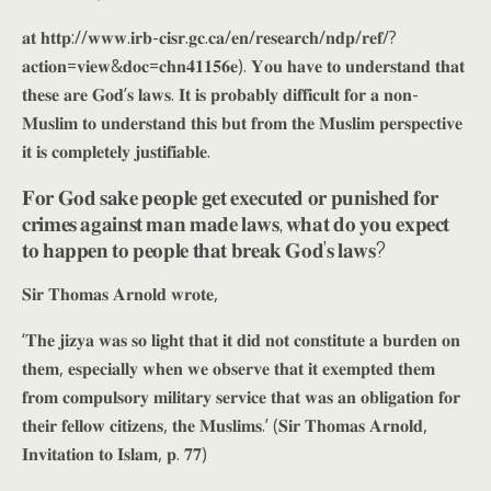
𝐚𝐭 𝐡𝐭𝐭𝐩://𝐰𝐰𝐰.𝐢𝐫𝐛-𝐜𝐢𝐬𝐫.𝐠𝐜.𝐜𝐚/𝐞𝐧/𝐫𝐞𝐬𝐞𝐚𝐫𝐜𝐡/𝐧𝐝𝐩/𝐫𝐞𝐟/?
𝐚𝐜𝐭𝐢𝐨𝐧=𝐯𝐢𝐞𝐰&𝐝𝐨𝐜=𝐜𝐡𝐧𝟒𝟏𝟏𝟓𝟔𝐞). 𝐘𝐨𝐮 𝐡𝐚𝐯𝐞 𝐭𝐨 𝐮𝐧𝐝𝐞𝐫𝐬𝐭𝐚𝐧𝐝 𝐭𝐡𝐚𝐭
𝐭𝐡𝐞𝐬𝐞 𝐚𝐫𝐞 𝐆𝐨𝐝’𝐬 𝐥𝐚𝐰𝐬. 𝐈𝐭 𝐢𝐬 𝐩𝐫𝐨𝐛𝐚𝐛𝐥𝐲 𝐝𝐢𝐟𝐟𝐢𝐜𝐮𝐥𝐭 𝐟𝐨𝐫 𝐚 𝐧𝐨𝐧-
𝐌𝐮𝐬𝐥𝐢𝐦 𝐭𝐨 𝐮𝐧𝐝𝐞𝐫𝐬𝐭𝐚𝐧𝐝 𝐭𝐡𝐢𝐬 𝐛𝐮𝐭 𝐟𝐫𝐨𝐦 𝐭𝐡𝐞 𝐌𝐮𝐬𝐥𝐢𝐦 𝐩𝐞𝐫𝐬𝐩𝐞𝐜𝐭𝐢𝐯𝐞
𝐢𝐭 𝐢𝐬 𝐜𝐨𝐦𝐩𝐥𝐞𝐭𝐞𝐥𝐲 𝐣𝐮𝐬𝐭𝐢𝐟𝐢𝐚𝐛𝐥𝐞.
𝐅𝐨𝐫 𝐆𝐨𝐝 𝐬𝐚𝐤𝐞 𝐩𝐞𝐨𝐩𝐥𝐞 𝐠𝐞𝐭 𝐞𝐱𝐞𝐜𝐮𝐭𝐞𝐝 𝐨𝐫 𝐩𝐮𝐧𝐢𝐬𝐡𝐞𝐝 𝐟𝐨𝐫
𝐜𝐫𝐢𝐦𝐞𝐬 𝐚𝐠𝐚𝐢𝐧𝐬𝐭 𝐦𝐚𝐧 𝐦𝐚𝐝𝐞 𝐥𝐚𝐰𝐬, 𝐰𝐡𝐚𝐭 𝐝𝐨 𝐲𝐨𝐮 𝐞𝐱𝐩𝐞𝐜𝐭
𝐭𝐨 𝐡𝐚𝐩𝐩𝐞𝐧 𝐭𝐨 𝐩𝐞𝐨𝐩𝐥𝐞 𝐭𝐡𝐚𝐭 𝐛𝐫𝐞𝐚𝐤 𝐆𝐨𝐝’𝐬 𝐥𝐚𝐰𝐬?
𝐒𝐢𝐫 𝐓𝐡𝐨𝐦𝐚𝐬 𝐀𝐫𝐧𝐨𝐥𝐝 𝐰𝐫𝐨𝐭𝐞,
‘𝐓𝐡𝐞 𝐣𝐢𝐳𝐲𝐚 𝐰𝐚𝐬 𝐬𝐨 𝐥𝐢𝐠𝐡𝐭 𝐭𝐡𝐚𝐭 𝐢𝐭 𝐝𝐢𝐝 𝐧𝐨𝐭 𝐜𝐨𝐧𝐬𝐭𝐢𝐭𝐮𝐭𝐞 𝐚 𝐛𝐮𝐫𝐝𝐞𝐧 𝐨𝐧
𝐭𝐡𝐞𝐦, 𝐞𝐬𝐩𝐞𝐜𝐢𝐚𝐥𝐥𝐲 𝐰𝐡𝐞𝐧 𝐰𝐞 𝐨𝐛𝐬𝐞𝐫𝐯𝐞 𝐭𝐡𝐚𝐭 𝐢𝐭 𝐞𝐱𝐞𝐦𝐩𝐭𝐞𝐝 𝐭𝐡𝐞𝐦
𝐟𝐫𝐨𝐦 𝐜𝐨𝐦𝐩𝐮𝐥𝐬𝐨𝐫𝐲 𝐦𝐢𝐥𝐢𝐭𝐚𝐫𝐲 𝐬𝐞𝐫𝐯𝐢𝐜𝐞 𝐭𝐡𝐚𝐭 𝐰𝐚𝐬 𝐚𝐧 𝐨𝐛𝐥𝐢𝐠𝐚𝐭𝐢𝐨𝐧 𝐟𝐨𝐫
𝐭𝐡𝐞𝐢𝐫 𝐟𝐞𝐥𝐥𝐨𝐰 𝐜𝐢𝐭𝐢𝐳𝐞𝐧𝐬, 𝐭𝐡𝐞 𝐌𝐮𝐬𝐥𝐢𝐦𝐬.’ (𝐒𝐢𝐫 𝐓𝐡𝐨𝐦𝐚𝐬 𝐀𝐫𝐧𝐨𝐥𝐝,
𝐈𝐧𝐯𝐢𝐭𝐚𝐭𝐢𝐨𝐧 𝐭𝐨 𝐈𝐬𝐥𝐚𝐦, 𝐩. 𝟕𝟕)