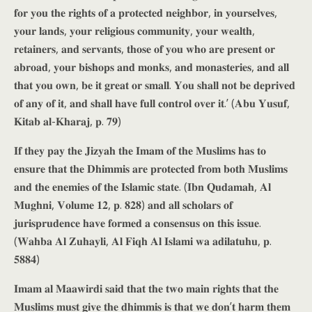
𝐟𝐨𝐫 𝐲𝐨𝐮 𝐭𝐡𝐞 𝐫𝐢𝐠𝐡𝐭𝐬 𝐨𝐟 𝐚 𝐩𝐫𝐨𝐭𝐞𝐜𝐭𝐞𝐝 𝐧𝐞𝐢𝐠𝐡𝐛𝐨𝐫, 𝐢𝐧 𝐲𝐨𝐮𝐫𝐬𝐞𝐥𝐯𝐞𝐬,
𝐲𝐨𝐮𝐫 𝐥𝐚𝐧𝐝𝐬, 𝐲𝐨𝐮𝐫 𝐫𝐞𝐥𝐢𝐠𝐢𝐨𝐮𝐬 𝐜𝐨𝐦𝐦𝐮𝐧𝐢𝐭𝐲, 𝐲𝐨𝐮𝐫 𝐰𝐞𝐚𝐥𝐭𝐡,
𝐫𝐞𝐭𝐚𝐢𝐧𝐞𝐫𝐬, 𝐚𝐧𝐝 𝐬𝐞𝐫𝐯𝐚𝐧𝐭𝐬, 𝐭𝐡𝐨𝐬𝐞 𝐨𝐟 𝐲𝐨𝐮 𝐰𝐡𝐨 𝐚𝐫𝐞 𝐩𝐫𝐞𝐬𝐞𝐧𝐭 𝐨𝐫
𝐚𝐛𝐫𝐨𝐚𝐝, 𝐲𝐨𝐮𝐫 𝐛𝐢𝐬𝐡𝐨𝐩𝐬 𝐚𝐧𝐝 𝐦𝐨𝐧𝐤𝐬, 𝐚𝐧𝐝 𝐦𝐨𝐧𝐚𝐬𝐭𝐞𝐫𝐢𝐞𝐬, 𝐚𝐧𝐝 𝐚𝐥𝐥
𝐭𝐡𝐚𝐭 𝐲𝐨𝐮 𝐨𝐰𝐧, 𝐛𝐞 𝐢𝐭 𝐠𝐫𝐞𝐚𝐭 𝐨𝐫 𝐬𝐦𝐚𝐥𝐥. 𝐘𝐨𝐮 𝐬𝐡𝐚𝐥𝐥 𝐧𝐨𝐭 𝐛𝐞 𝐝𝐞𝐩𝐫𝐢𝐯𝐞𝐝
𝐨𝐟 𝐚𝐧𝐲 𝐨𝐟 𝐢𝐭, 𝐚𝐧𝐝 𝐬𝐡𝐚𝐥𝐥 𝐡𝐚𝐯𝐞 𝐟𝐮𝐥𝐥 𝐜𝐨𝐧𝐭𝐫𝐨𝐥 𝐨𝐯𝐞𝐫 𝐢𝐭.’ (𝐀𝐛𝐮 𝐘𝐮𝐬𝐮𝐟,
𝐊𝐢𝐭𝐚𝐛 𝐚𝐥-𝐊𝐡𝐚𝐫𝐚𝐣, 𝐩. 𝟕𝟗)
𝐈𝐟 𝐭𝐡𝐞𝐲 𝐩𝐚𝐲 𝐭𝐡𝐞 𝐉𝐢𝐳𝐲𝐚𝐡 𝐭𝐡𝐞 𝐈𝐦𝐚𝐦 𝐨𝐟 𝐭𝐡𝐞 𝐌𝐮𝐬𝐥𝐢𝐦𝐬 𝐡𝐚𝐬 𝐭𝐨
𝐞𝐧𝐬𝐮𝐫𝐞 𝐭𝐡𝐚𝐭 𝐭𝐡𝐞 𝐃𝐡𝐢𝐦𝐦𝐢𝐬 𝐚𝐫𝐞 𝐩𝐫𝐨𝐭𝐞𝐜𝐭𝐞𝐝 𝐟𝐫𝐨𝐦 𝐛𝐨𝐭𝐡 𝐌𝐮𝐬𝐥𝐢𝐦𝐬
𝐚𝐧𝐝 𝐭𝐡𝐞 𝐞𝐧𝐞𝐦𝐢𝐞𝐬 𝐨𝐟 𝐭𝐡𝐞 𝐈𝐬𝐥𝐚𝐦𝐢𝐜 𝐬𝐭𝐚𝐭𝐞. (𝐈𝐛𝐧 𝐐𝐮𝐝𝐚𝐦𝐚𝐡, 𝐀𝐥
𝐌𝐮𝐠𝐡𝐧𝐢, 𝐕𝐨𝐥𝐮𝐦𝐞 𝟏𝟐, 𝐩. 𝟖𝟐𝟖) 𝐚𝐧𝐝 𝐚𝐥𝐥 𝐬𝐜𝐡𝐨𝐥𝐚𝐫𝐬 𝐨𝐟
𝐣𝐮𝐫𝐢𝐬𝐩𝐫𝐮𝐝𝐞𝐧𝐜𝐞 𝐡𝐚𝐯𝐞 𝐟𝐨𝐫𝐦𝐞𝐝 𝐚 𝐜𝐨𝐧𝐬𝐞𝐧𝐬𝐮𝐬 𝐨𝐧 𝐭𝐡𝐢𝐬 𝐢𝐬𝐬𝐮𝐞.
(𝐖𝐚𝐡𝐛𝐚 𝐀𝐥 𝐙𝐮𝐡𝐚𝐲𝐥𝐢, 𝐀𝐥 𝐅𝐢𝐪𝐡 𝐀𝐥 𝐈𝐬𝐥𝐚𝐦𝐢 𝐰𝐚 𝐚𝐝𝐢𝐥𝐚𝐭𝐮𝐡𝐮, 𝐩.
𝟓𝟖𝟖𝟒)
𝐈𝐦𝐚𝐦 𝐚𝐥 𝐌𝐚𝐚𝐰𝐢𝐫𝐝𝐢 𝐬𝐚𝐢𝐝 𝐭𝐡𝐚𝐭 𝐭𝐡𝐞 𝐭𝐰𝐨 𝐦𝐚𝐢𝐧 𝐫𝐢𝐠𝐡𝐭𝐬 𝐭𝐡𝐚𝐭 𝐭𝐡𝐞
𝐌𝐮𝐬𝐥𝐢𝐦𝐬 𝐦𝐮𝐬𝐭 𝐠𝐢𝐯𝐞 𝐭𝐡𝐞 𝐝𝐡𝐢𝐦𝐦𝐢𝐬 𝐢𝐬 𝐭𝐡𝐚𝐭 𝐰𝐞 𝐝𝐨𝐧’𝐭 𝐡𝐚𝐫𝐦 𝐭𝐡𝐞𝐦