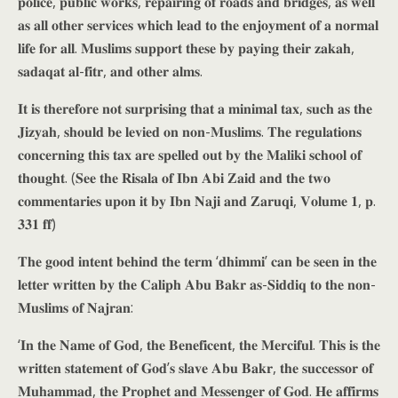
𝐩𝐨𝐥𝐢𝐜𝐞, 𝐩𝐮𝐛𝐥𝐢𝐜 𝐰𝐨𝐫𝐤𝐬, 𝐫𝐞𝐩𝐚𝐢𝐫𝐢𝐧𝐠 𝐨𝐟 𝐫𝐨𝐚𝐝𝐬 𝐚𝐧𝐝 𝐛𝐫𝐢𝐝𝐠𝐞𝐬, 𝐚𝐬 𝐰𝐞𝐥𝐥
𝐚𝐬 𝐚𝐥𝐥 𝐨𝐭𝐡𝐞𝐫 𝐬𝐞𝐫𝐯𝐢𝐜𝐞𝐬 𝐰𝐡𝐢𝐜𝐡 𝐥𝐞𝐚𝐝 𝐭𝐨 𝐭𝐡𝐞 𝐞𝐧𝐣𝐨𝐲𝐦𝐞𝐧𝐭 𝐨𝐟 𝐚 𝐧𝐨𝐫𝐦𝐚𝐥
𝐥𝐢𝐟𝐞 𝐟𝐨𝐫 𝐚𝐥𝐥. 𝐌𝐮𝐬𝐥𝐢𝐦𝐬 𝐬𝐮𝐩𝐩𝐨𝐫𝐭 𝐭𝐡𝐞𝐬𝐞 𝐛𝐲 𝐩𝐚𝐲𝐢𝐧𝐠 𝐭𝐡𝐞𝐢𝐫 𝐳𝐚𝐤𝐚𝐡,
𝐬𝐚𝐝𝐚𝐪𝐚𝐭 𝐚𝐥-𝐟𝐢𝐭𝐫, 𝐚𝐧𝐝 𝐨𝐭𝐡𝐞𝐫 𝐚𝐥𝐦𝐬.
𝐈𝐭 𝐢𝐬 𝐭𝐡𝐞𝐫𝐞𝐟𝐨𝐫𝐞 𝐧𝐨𝐭 𝐬𝐮𝐫𝐩𝐫𝐢𝐬𝐢𝐧𝐠 𝐭𝐡𝐚𝐭 𝐚 𝐦𝐢𝐧𝐢𝐦𝐚𝐥 𝐭𝐚𝐱, 𝐬𝐮𝐜𝐡 𝐚𝐬 𝐭𝐡𝐞
𝐉𝐢𝐳𝐲𝐚𝐡, 𝐬𝐡𝐨𝐮𝐥𝐝 𝐛𝐞 𝐥𝐞𝐯𝐢𝐞𝐝 𝐨𝐧 𝐧𝐨𝐧-𝐌𝐮𝐬𝐥𝐢𝐦𝐬. 𝐓𝐡𝐞 𝐫𝐞𝐠𝐮𝐥𝐚𝐭𝐢𝐨𝐧𝐬
𝐜𝐨𝐧𝐜𝐞𝐫𝐧𝐢𝐧𝐠 𝐭𝐡𝐢𝐬 𝐭𝐚𝐱 𝐚𝐫𝐞 𝐬𝐩𝐞𝐥𝐥𝐞𝐝 𝐨𝐮𝐭 𝐛𝐲 𝐭𝐡𝐞 𝐌𝐚𝐥𝐢𝐤𝐢 𝐬𝐜𝐡𝐨𝐨𝐥 𝐨𝐟
𝐭𝐡𝐨𝐮𝐠𝐡𝐭. (𝐒𝐞𝐞 𝐭𝐡𝐞 𝐑𝐢𝐬𝐚𝐥𝐚 𝐨𝐟 𝐈𝐛𝐧 𝐀𝐛𝐢 𝐙𝐚𝐢𝐝 𝐚𝐧𝐝 𝐭𝐡𝐞 𝐭𝐰𝐨
𝐜𝐨𝐦𝐦𝐞𝐧𝐭𝐚𝐫𝐢𝐞𝐬 𝐮𝐩𝐨𝐧 𝐢𝐭 𝐛𝐲 𝐈𝐛𝐧 𝐍𝐚𝐣𝐢 𝐚𝐧𝐝 𝐙𝐚𝐫𝐮𝐪𝐢, 𝐕𝐨𝐥𝐮𝐦𝐞 𝟏, 𝐩.
𝟑𝟑𝟏 𝐟𝐟)
𝐓𝐡𝐞 𝐠𝐨𝐨𝐝 𝐢𝐧𝐭𝐞𝐧𝐭 𝐛𝐞𝐡𝐢𝐧𝐝 𝐭𝐡𝐞 𝐭𝐞𝐫𝐦 ‘𝐝𝐡𝐢𝐦𝐦𝐢’ 𝐜𝐚𝐧 𝐛𝐞 𝐬𝐞𝐞𝐧 𝐢𝐧 𝐭𝐡𝐞
𝐥𝐞𝐭𝐭𝐞𝐫 𝐰𝐫𝐢𝐭𝐭𝐞𝐧 𝐛𝐲 𝐭𝐡𝐞 𝐂𝐚𝐥𝐢𝐩𝐡 𝐀𝐛𝐮 𝐁𝐚𝐤𝐫 𝐚𝐬-𝐒𝐢𝐝𝐝𝐢𝐪 𝐭𝐨 𝐭𝐡𝐞 𝐧𝐨𝐧-
𝐌𝐮𝐬𝐥𝐢𝐦𝐬 𝐨𝐟 𝐍𝐚𝐣𝐫𝐚𝐧:
‘𝐈𝐧 𝐭𝐡𝐞 𝐍𝐚𝐦𝐞 𝐨𝐟 𝐆𝐨𝐝, 𝐭𝐡𝐞 𝐁𝐞𝐧𝐞𝐟𝐢𝐜𝐞𝐧𝐭, 𝐭𝐡𝐞 𝐌𝐞𝐫𝐜𝐢𝐟𝐮𝐥. 𝐓𝐡𝐢𝐬 𝐢𝐬 𝐭𝐡𝐞
𝐰𝐫𝐢𝐭𝐭𝐞𝐧 𝐬𝐭𝐚𝐭𝐞𝐦𝐞𝐧𝐭 𝐨𝐟 𝐆𝐨𝐝’𝐬 𝐬𝐥𝐚𝐯𝐞 𝐀𝐛𝐮 𝐁𝐚𝐤𝐫, 𝐭𝐡𝐞 𝐬𝐮𝐜𝐜𝐞𝐬𝐬𝐨𝐫 𝐨𝐟
𝐌𝐮𝐡𝐚𝐦𝐦𝐚𝐝, 𝐭𝐡𝐞 𝐏𝐫𝐨𝐩𝐡𝐞𝐭 𝐚𝐧𝐝 𝐌𝐞𝐬𝐬𝐞𝐧𝐠𝐞𝐫 𝐨𝐟 𝐆𝐨𝐝. 𝐇𝐞 𝐚𝐟𝐟𝐢𝐫𝐦𝐬