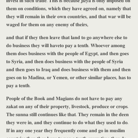
𝐢𝐧𝐯𝐞𝐬𝐭 𝐢𝐧 𝐬𝐮𝐜𝐡 𝐭𝐫𝐚𝐝𝐞. 𝐓𝐡𝐢𝐬 𝐢𝐬 𝐛𝐞𝐜𝐚𝐮𝐬𝐞 𝐣𝐢𝐳𝐲𝐚 𝐢𝐬 𝐨𝐧𝐥𝐲 𝐢𝐦𝐩𝐨𝐬𝐞𝐝 𝐨𝐧
𝐭𝐡𝐞𝐦 𝐨𝐧 𝐜𝐨𝐧𝐝𝐢𝐭𝐢𝐨𝐧𝐬, 𝐰𝐡𝐢𝐜𝐡 𝐭𝐡𝐞𝐲 𝐡𝐚𝐯𝐞 𝐚𝐠𝐫𝐞𝐞𝐝 𝐨𝐧, 𝐧𝐚𝐦𝐞𝐥𝐲 𝐭𝐡𝐚𝐭
𝐭𝐡𝐞𝐲 𝐰𝐢𝐥𝐥 𝐫𝐞𝐦𝐚𝐢𝐧 𝐢𝐧 𝐭𝐡𝐞𝐢𝐫 𝐨𝐰𝐧 𝐜𝐨𝐮𝐧𝐭𝐫𝐢𝐞𝐬, 𝐚𝐧𝐝 𝐭𝐡𝐚𝐭 𝐰𝐚𝐫 𝐰𝐢𝐥𝐥 𝐛𝐞
𝐰𝐚𝐠𝐞𝐝 𝐟𝐨𝐫 𝐭𝐡𝐞𝐦 𝐨𝐧 𝐚𝐧𝐲 𝐞𝐧𝐞𝐦𝐲 𝐨𝐟 𝐭𝐡𝐞𝐢𝐫𝐬,
𝐚𝐧𝐝 𝐭𝐡𝐚𝐭 𝐢𝐟 𝐭𝐡𝐞𝐲 𝐭𝐡𝐞𝐧 𝐥𝐞𝐚𝐯𝐞 𝐭𝐡𝐚𝐭 𝐥𝐚𝐧𝐝 𝐭𝐨 𝐠𝐨 𝐚𝐧𝐲𝐰𝐡𝐞𝐫𝐞 𝐞𝐥𝐬𝐞 𝐭𝐨
𝐝𝐨 𝐛𝐮𝐬𝐢𝐧𝐞𝐬𝐬 𝐭𝐡𝐞𝐲 𝐰𝐢𝐥𝐥 𝐡𝐚𝐯𝐞𝐭𝐨 𝐩𝐚𝐲 𝐚 𝐭𝐞𝐧𝐭𝐡. 𝐖𝐡𝐨𝐞𝐯𝐞𝐫 𝐚𝐦𝐨𝐧𝐠
𝐭𝐡𝐞𝐦 𝐝𝐨𝐞𝐬 𝐛𝐮𝐬𝐢𝐧𝐞𝐬𝐬 𝐰𝐢𝐭𝐡 𝐭𝐡𝐞 𝐩𝐞𝐨𝐩𝐥𝐞 𝐨𝐟 𝐄𝐠𝐲𝐩𝐭, 𝐚𝐧𝐝 𝐭𝐡𝐞𝐧 𝐠𝐨𝐞𝐬
𝐭𝐨 𝐒𝐲𝐫𝐢𝐚, 𝐚𝐧𝐝 𝐭𝐡𝐞𝐧 𝐝𝐨𝐞𝐬 𝐛𝐮𝐬𝐢𝐧𝐞𝐬𝐬 𝐰𝐢𝐭𝐡 𝐭𝐡𝐞 𝐩𝐞𝐨𝐩𝐥𝐞 𝐨𝐟 𝐒𝐲𝐫𝐢𝐚
𝐚𝐧𝐝 𝐭𝐡𝐞𝐧 𝐠𝐨𝐞𝐬 𝐭𝐨 𝐈𝐫𝐚𝐪 𝐚𝐧𝐝 𝐝𝐨𝐞𝐬 𝐛𝐮𝐬𝐢𝐧𝐞𝐬𝐬 𝐰𝐢𝐭𝐡 𝐭𝐡𝐞𝐦 𝐚𝐧𝐝 𝐭𝐡𝐞𝐧
𝐠𝐨𝐞𝐬 𝐨𝐧 𝐭𝐨 𝐌𝐚𝐝𝐢𝐧𝐚, 𝐨𝐫 𝐘𝐞𝐦𝐞𝐧, 𝐨𝐫 𝐨𝐭𝐡𝐞𝐫 𝐬𝐢𝐦𝐢𝐥𝐚𝐫 𝐩𝐥𝐚𝐜𝐞𝐬, 𝐡𝐚𝐬 𝐭𝐨
𝐩𝐚𝐲 𝐚 𝐭𝐞𝐧𝐭𝐡.
𝐏𝐞𝐨𝐩𝐥𝐞 𝐨𝐟 𝐭𝐡𝐞 𝐁𝐨𝐨𝐤 𝐚𝐧𝐝 𝐌𝐚𝐠𝐢𝐚𝐧𝐬 𝐝𝐨 𝐧𝐨𝐭 𝐡𝐚𝐯𝐞 𝐭𝐨 𝐩𝐚𝐲 𝐚𝐧𝐲
𝐳𝐚𝐤𝐚𝐭 𝐨𝐧 𝐚𝐧𝐲 𝐨𝐟 𝐭𝐡𝐞𝐢𝐫 𝐩𝐫𝐨𝐩𝐞𝐫𝐭𝐲, 𝐥𝐢𝐯𝐞𝐬𝐭𝐨𝐜𝐤, 𝐩𝐫𝐨𝐝𝐮𝐜𝐞 𝐨𝐫 𝐜𝐫𝐨𝐩𝐬.
𝐓𝐡𝐞 𝐬𝐮𝐧𝐧𝐚 𝐬𝐭𝐢𝐥𝐥 𝐜𝐨𝐧𝐭𝐢𝐧𝐮𝐞𝐬 𝐥𝐢𝐤𝐞 𝐭𝐡𝐚𝐭. 𝐓𝐡𝐞𝐲 𝐫𝐞𝐦𝐚𝐢𝐧 𝐢𝐧 𝐭𝐡𝐞 𝐝𝐞𝐞𝐧
𝐭𝐡𝐞𝐲 𝐰𝐞𝐫𝐞 𝐢𝐧, 𝐚𝐧𝐝 𝐭𝐡𝐞𝐲 𝐜𝐨𝐧𝐭𝐢𝐧𝐮𝐞 𝐭𝐨 𝐝𝐨 𝐰𝐡𝐚𝐭 𝐭𝐡𝐞𝐲 𝐮𝐬𝐞𝐝 𝐭𝐨 𝐝𝐨.
𝐈𝐟 𝐢𝐧 𝐚𝐧𝐲 𝐨𝐧𝐞 𝐲𝐞𝐚𝐫 𝐭𝐡𝐞𝐲 𝐟𝐫𝐞𝐪𝐮𝐞𝐧𝐭𝐥𝐲 𝐜𝐨𝐦𝐞 𝐚𝐧𝐝 𝐠𝐨 𝐢𝐧 𝐦𝐮𝐬𝐥𝐢𝐦