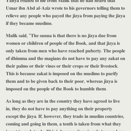
𝐘𝐚𝐡𝐲𝐚 𝐫𝐞𝐥𝐚𝐭𝐞𝐝 𝐭𝐨 𝐦𝐞 𝐟𝐫𝐨𝐦 𝐌𝐚𝐥𝐢𝐤 𝐭𝐡𝐚𝐭 𝐡𝐞 𝐡𝐚𝐝 𝐡𝐞𝐚𝐫𝐝 𝐭𝐡𝐚𝐭
𝐔𝐦𝐚𝐫 𝐢𝐛𝐧 𝐀𝐛𝐝 𝐚𝐥-𝐀𝐳𝐢𝐳 𝐰𝐫𝐨𝐭𝐞 𝐭𝐨 𝐡𝐢𝐬 𝐠𝐨𝐯𝐞𝐫𝐧𝐨𝐫𝐬 𝐭𝐞𝐥𝐥𝐢𝐧𝐠 𝐭𝐡𝐞𝐦 𝐭𝐨
𝐫𝐞𝐥𝐢𝐞𝐯𝐞 𝐚𝐧𝐲 𝐩𝐞𝐨𝐩𝐥𝐞 𝐰𝐡𝐨 𝐩𝐚𝐲𝐞𝐝 𝐭𝐡𝐞 𝐣𝐢𝐳𝐲𝐚 𝐟𝐫𝐨𝐦 𝐩𝐚𝐲𝐢𝐧𝐠 𝐭𝐡𝐞 𝐣𝐢𝐳𝐲𝐚
𝐢𝐟 𝐭𝐡𝐞𝐲 𝐛𝐞𝐜𝐚𝐦𝐞 𝐦𝐮𝐬𝐥𝐢𝐦𝐬.
𝐌𝐚𝐥𝐢𝐤 𝐬𝐚𝐢𝐝, “𝐓𝐡𝐞 𝐬𝐮𝐧𝐧𝐚 𝐢𝐬 𝐭𝐡𝐚𝐭 𝐭𝐡𝐞𝐫𝐞 𝐢𝐬 𝐧𝐨 𝐣𝐢𝐳𝐲𝐚 𝐝𝐮𝐞 𝐟𝐫𝐨𝐦
𝐰𝐨𝐦𝐞𝐧 𝐨𝐫 𝐜𝐡𝐢𝐥𝐝𝐫𝐞𝐧 𝐨𝐟 𝐩𝐞𝐨𝐩𝐥𝐞 𝐨𝐟 𝐭𝐡𝐞 𝐁𝐨𝐨𝐤, 𝐚𝐧𝐝 𝐭𝐡𝐚𝐭 𝐣𝐢𝐳𝐲𝐚 𝐢𝐬
𝐨𝐧𝐥𝐲 𝐭𝐚𝐤𝐞𝐧 𝐟𝐫𝐨𝐦 𝐦𝐞𝐧 𝐰𝐡𝐨 𝐡𝐚𝐯𝐞 𝐫𝐞𝐚𝐜𝐡𝐞𝐝 𝐩𝐮𝐛𝐞𝐫𝐭𝐲. 𝐓𝐡𝐞 𝐩𝐞𝐨𝐩𝐥𝐞
𝐨𝐟 𝐝𝐡𝐢𝐦𝐦𝐚 𝐚𝐧𝐝 𝐭𝐡𝐞 𝐦𝐚𝐠𝐢𝐚𝐧𝐬 𝐝𝐨 𝐧𝐨𝐭 𝐡𝐚𝐯𝐞 𝐭𝐨 𝐩𝐚𝐲 𝐚𝐧𝐲 𝐳𝐚𝐤𝐚𝐭 𝐨𝐧
𝐭𝐡𝐞𝐢𝐫 𝐩𝐚𝐥𝐦𝐬 𝐨𝐫 𝐭𝐡𝐞𝐢𝐫 𝐯𝐢𝐧𝐞𝐬 𝐨𝐫 𝐭𝐡𝐞𝐢𝐫 𝐜𝐫𝐨𝐩𝐬 𝐨𝐫 𝐭𝐡𝐞𝐢𝐫 𝐥𝐢𝐯𝐞𝐬𝐭𝐨𝐜𝐤.
𝐓𝐡𝐢𝐬 𝐢𝐬 𝐛𝐞𝐜𝐚𝐮𝐬𝐞 𝐳𝐚𝐤𝐚𝐭 𝐢𝐬 𝐢𝐦𝐩𝐨𝐬𝐞𝐝 𝐨𝐧 𝐭𝐡𝐞 𝐦𝐮𝐬𝐥𝐢𝐦𝐬 𝐭𝐨 𝐩𝐮𝐫𝐢𝐟𝐲
𝐭𝐡𝐞𝐦 𝐚𝐧𝐝 𝐭𝐨 𝐛𝐞 𝐠𝐢𝐯𝐞𝐧 𝐛𝐚𝐜𝐤 𝐭𝐨 𝐭𝐡𝐞𝐢𝐫 𝐩𝐨𝐨𝐫, 𝐰𝐡𝐞𝐫𝐞𝐚𝐬 𝐣𝐢𝐳𝐲𝐚 𝐢𝐬
𝐢𝐦𝐩𝐨𝐬𝐞𝐝 𝐨𝐧 𝐭𝐡𝐞 𝐩𝐞𝐨𝐩𝐥𝐞 𝐨𝐟 𝐭𝐡𝐞 𝐁𝐨𝐨𝐤 𝐭𝐨 𝐡𝐮𝐦𝐛𝐥𝐞 𝐭𝐡𝐞𝐦.
𝐀𝐬 𝐥𝐨𝐧𝐠 𝐚𝐬 𝐭𝐡𝐞𝐲 𝐚𝐫𝐞 𝐢𝐧 𝐭𝐡𝐞 𝐜𝐨𝐮𝐧𝐭𝐫𝐲 𝐭𝐡𝐞𝐲 𝐡𝐚𝐯𝐞 𝐚𝐠𝐫𝐞𝐞𝐝 𝐭𝐨 𝐥𝐢𝐯𝐞
𝐢𝐧, 𝐭𝐡𝐞𝐲 𝐝𝐨 𝐧𝐨𝐭 𝐡𝐚𝐯𝐞 𝐭𝐨 𝐩𝐚𝐲 𝐚𝐧𝐲𝐭𝐡𝐢𝐧𝐠 𝐨𝐧 𝐭𝐡𝐞𝐢𝐫 𝐩𝐫𝐨𝐩𝐞𝐫𝐭𝐲
𝐞𝐱𝐜𝐞𝐩𝐭 𝐭𝐡𝐞 𝐣𝐢𝐳𝐲𝐚. 𝐈𝐟, 𝐡𝐨𝐰𝐞𝐯𝐞𝐫, 𝐭𝐡𝐞𝐲 𝐭𝐫𝐚𝐝𝐞 𝐢𝐧 𝐦𝐮𝐬𝐥𝐢𝐦 𝐜𝐨𝐮𝐧𝐭𝐫𝐢𝐞𝐬,
𝐜𝐨𝐦𝐢𝐧𝐠 𝐚𝐧𝐝 𝐠𝐨𝐢𝐧𝐠 𝐢𝐧 𝐭𝐡𝐞𝐦, 𝐚 𝐭𝐞𝐧𝐭𝐡 𝐢𝐬 𝐭𝐚𝐤𝐞𝐧 𝐟𝐫𝐨𝐦 𝐰𝐡𝐚𝐭 𝐭𝐡𝐞𝐲