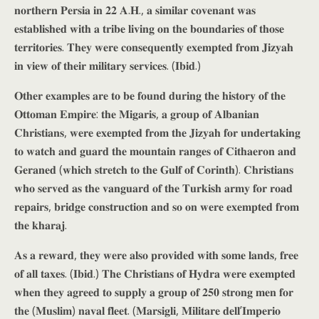
𝐧𝐨𝐫𝐭𝐡𝐞𝐫𝐧 𝐏𝐞𝐫𝐬𝐢𝐚 𝐢𝐧 𝟐𝟐 𝐀.𝐇., 𝐚 𝐬𝐢𝐦𝐢𝐥𝐚𝐫 𝐜𝐨𝐯𝐞𝐧𝐚𝐧𝐭 𝐰𝐚𝐬
𝐞𝐬𝐭𝐚𝐛𝐥𝐢𝐬𝐡𝐞𝐝 𝐰𝐢𝐭𝐡 𝐚 𝐭𝐫𝐢𝐛𝐞 𝐥𝐢𝐯𝐢𝐧𝐠 𝐨𝐧 𝐭𝐡𝐞 𝐛𝐨𝐮𝐧𝐝𝐚𝐫𝐢𝐞𝐬 𝐨𝐟 𝐭𝐡𝐨𝐬𝐞
𝐭𝐞𝐫𝐫𝐢𝐭𝐨𝐫𝐢𝐞𝐬. 𝐓𝐡𝐞𝐲 𝐰𝐞𝐫𝐞 𝐜𝐨𝐧𝐬𝐞𝐪𝐮𝐞𝐧𝐭𝐥𝐲 𝐞𝐱𝐞𝐦𝐩𝐭𝐞𝐝 𝐟𝐫𝐨𝐦 𝐉𝐢𝐳𝐲𝐚𝐡
𝐢𝐧 𝐯𝐢𝐞𝐰 𝐨𝐟 𝐭𝐡𝐞𝐢𝐫 𝐦𝐢𝐥𝐢𝐭𝐚𝐫𝐲 𝐬𝐞𝐫𝐯𝐢𝐜𝐞𝐬. (𝐈𝐛𝐢𝐝.)
𝐎𝐭𝐡𝐞𝐫 𝐞𝐱𝐚𝐦𝐩𝐥𝐞𝐬 𝐚𝐫𝐞 𝐭𝐨 𝐛𝐞 𝐟𝐨𝐮𝐧𝐝 𝐝𝐮𝐫𝐢𝐧𝐠 𝐭𝐡𝐞 𝐡𝐢𝐬𝐭𝐨𝐫𝐲 𝐨𝐟 𝐭𝐡𝐞
𝐎𝐭𝐭𝐨𝐦𝐚𝐧 𝐄𝐦𝐩𝐢𝐫𝐞: 𝐭𝐡𝐞 𝐌𝐢𝐠𝐚𝐫𝐢𝐬, 𝐚 𝐠𝐫𝐨𝐮𝐩 𝐨𝐟 𝐀𝐥𝐛𝐚𝐧𝐢𝐚𝐧
𝐂𝐡𝐫𝐢𝐬𝐭𝐢𝐚𝐧𝐬, 𝐰𝐞𝐫𝐞 𝐞𝐱𝐞𝐦𝐩𝐭𝐞𝐝 𝐟𝐫𝐨𝐦 𝐭𝐡𝐞 𝐉𝐢𝐳𝐲𝐚𝐡 𝐟𝐨𝐫 𝐮𝐧𝐝𝐞𝐫𝐭𝐚𝐤𝐢𝐧𝐠
𝐭𝐨 𝐰𝐚𝐭𝐜𝐡 𝐚𝐧𝐝 𝐠𝐮𝐚𝐫𝐝 𝐭𝐡𝐞 𝐦𝐨𝐮𝐧𝐭𝐚𝐢𝐧 𝐫𝐚𝐧𝐠𝐞𝐬 𝐨𝐟 𝐂𝐢𝐭𝐡𝐚𝐞𝐫𝐨𝐧 𝐚𝐧𝐝
𝐆𝐞𝐫𝐚𝐧𝐞𝐝 (𝐰𝐡𝐢𝐜𝐡 𝐬𝐭𝐫𝐞𝐭𝐜𝐡 𝐭𝐨 𝐭𝐡𝐞 𝐆𝐮𝐥𝐟 𝐨𝐟 𝐂𝐨𝐫𝐢𝐧𝐭𝐡). 𝐂𝐡𝐫𝐢𝐬𝐭𝐢𝐚𝐧𝐬
𝐰𝐡𝐨 𝐬𝐞𝐫𝐯𝐞𝐝 𝐚𝐬 𝐭𝐡𝐞 𝐯𝐚𝐧𝐠𝐮𝐚𝐫𝐝 𝐨𝐟 𝐭𝐡𝐞 𝐓𝐮𝐫𝐤𝐢𝐬𝐡 𝐚𝐫𝐦𝐲 𝐟𝐨𝐫 𝐫𝐨𝐚𝐝
𝐫𝐞𝐩𝐚𝐢𝐫𝐬, 𝐛𝐫𝐢𝐝𝐠𝐞 𝐜𝐨𝐧𝐬𝐭𝐫𝐮𝐜𝐭𝐢𝐨𝐧 𝐚𝐧𝐝 𝐬𝐨 𝐨𝐧 𝐰𝐞𝐫𝐞 𝐞𝐱𝐞𝐦𝐩𝐭𝐞𝐝 𝐟𝐫𝐨𝐦
𝐭𝐡𝐞 𝐤𝐡𝐚𝐫𝐚𝐣.
𝐀𝐬 𝐚 𝐫𝐞𝐰𝐚𝐫𝐝, 𝐭𝐡𝐞𝐲 𝐰𝐞𝐫𝐞 𝐚𝐥𝐬𝐨 𝐩𝐫𝐨𝐯𝐢𝐝𝐞𝐝 𝐰𝐢𝐭𝐡 𝐬𝐨𝐦𝐞 𝐥𝐚𝐧𝐝𝐬, 𝐟𝐫𝐞𝐞
𝐨𝐟 𝐚𝐥𝐥 𝐭𝐚𝐱𝐞𝐬. (𝐈𝐛𝐢𝐝.) 𝐓𝐡𝐞 𝐂𝐡𝐫𝐢𝐬𝐭𝐢𝐚𝐧𝐬 𝐨𝐟 𝐇𝐲𝐝𝐫𝐚 𝐰𝐞𝐫𝐞 𝐞𝐱𝐞𝐦𝐩𝐭𝐞𝐝
𝐰𝐡𝐞𝐧 𝐭𝐡𝐞𝐲 𝐚𝐠𝐫𝐞𝐞𝐝 𝐭𝐨 𝐬𝐮𝐩𝐩𝐥𝐲 𝐚 𝐠𝐫𝐨𝐮𝐩 𝐨𝐟 𝟐𝟓𝟎 𝐬𝐭𝐫𝐨𝐧𝐠 𝐦𝐞𝐧 𝐟𝐨𝐫
𝐭𝐡𝐞 (𝐌𝐮𝐬𝐥𝐢𝐦) 𝐧𝐚𝐯𝐚𝐥 𝐟𝐥𝐞𝐞𝐭. (𝐌𝐚𝐫𝐬𝐢𝐠𝐥𝐢, 𝐌𝐢𝐥𝐢𝐭𝐚𝐫𝐞 𝐝𝐞𝐥𝐥’𝐈𝐦𝐩𝐞𝐫𝐢𝐨