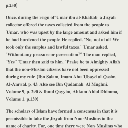
𝐩.𝟐𝟓𝟎)
𝐎𝐧𝐜𝐞, 𝐝𝐮𝐫𝐢𝐧𝐠 𝐭𝐡𝐞 𝐫𝐞𝐢𝐠𝐧 𝐨𝐟 ‘𝐔𝐦𝐚𝐫 𝐢𝐛𝐧 𝐚𝐥-𝐊𝐡𝐚𝐭𝐭𝐚𝐛, 𝐚 𝐉𝐢𝐳𝐲𝐚𝐡
𝐜𝐨𝐥𝐥𝐞𝐜𝐭𝐨𝐫 𝐨𝐟𝐟𝐞𝐫𝐞𝐝 𝐭𝐡𝐞 𝐭𝐚𝐱𝐞𝐬 𝐜𝐨𝐥𝐥𝐞𝐜𝐭𝐞𝐝 𝐟𝐫𝐨𝐦 𝐭𝐡𝐞 𝐩𝐞𝐨𝐩𝐥𝐞 𝐭𝐨
‘𝐔𝐦𝐚𝐫, 𝐰𝐡𝐨 𝐰𝐚𝐬 𝐮𝐩𝐬𝐞𝐭 𝐛𝐲 𝐭𝐡𝐞 𝐥𝐚𝐫𝐠𝐞 𝐚𝐦𝐨𝐮𝐧𝐭 𝐚𝐧𝐝 𝐚𝐬𝐤𝐞𝐝 𝐡𝐢𝐦 𝐢𝐟
𝐡𝐞 𝐡𝐚𝐝 𝐛𝐮𝐫𝐝𝐞𝐧𝐞𝐝 𝐭𝐡𝐞 𝐩𝐞𝐨𝐩𝐥𝐞. 𝐇𝐞 𝐫𝐞𝐩𝐥𝐢𝐞𝐝, “𝐍𝐨, 𝐧𝐨𝐭 𝐚𝐭 𝐚𝐥𝐥! 𝐖𝐞
𝐭𝐨𝐨𝐤 𝐨𝐧𝐥𝐲 𝐭𝐡𝐞 𝐬𝐮𝐫𝐩𝐥𝐮𝐬 𝐚𝐧𝐝 𝐥𝐚𝐰𝐟𝐮𝐥 𝐭𝐚𝐱𝐞𝐬.” ‘𝐔𝐦𝐚𝐫 𝐚𝐬𝐤𝐞𝐝,
“𝐖𝐢𝐭𝐡𝐨𝐮𝐭 𝐚𝐧𝐲 𝐩𝐫𝐞𝐬𝐬𝐮𝐫𝐞 𝐨𝐫 𝐩𝐞𝐫𝐬𝐞𝐜𝐮𝐭𝐢𝐨𝐧?” 𝐓𝐡𝐞 𝐦𝐚𝐧 𝐫𝐞𝐩𝐥𝐢𝐞𝐝,
“𝐘𝐞𝐬.” ‘𝐔𝐦𝐚𝐫 𝐭𝐡𝐞𝐧 𝐬𝐚𝐢𝐝 𝐭𝐨 𝐡𝐢𝐦, “𝐏𝐫𝐚𝐢𝐬𝐞 𝐛𝐞 𝐭𝐨 𝐀𝐥𝐦𝐢𝐠𝐡𝐭𝐲 𝐀𝐥𝐥𝐚𝐡
𝐭𝐡𝐚𝐭 𝐭𝐡𝐞 𝐧𝐨𝐧-𝐌𝐮𝐬𝐥𝐢𝐦 𝐜𝐢𝐭𝐢𝐳𝐞𝐧𝐬 𝐡𝐚𝐯𝐞 𝐧𝐨𝐭 𝐛𝐞𝐞𝐧 𝐨𝐩𝐩𝐫𝐞𝐬𝐬𝐞𝐝
𝐝𝐮𝐫𝐢𝐧𝐠 𝐦𝐲 𝐫𝐮𝐥𝐞. (𝐈𝐛𝐧 𝐒𝐚𝐥𝐚𝐦, 𝐈𝐦𝐚𝐦 𝐀𝐛𝐮 ‘𝐔𝐛𝐚𝐲𝐝 𝐚𝐥-𝐐𝐚𝐬𝐢𝐦,
𝐀𝐥-𝐀𝐦𝐰𝐚𝐥, 𝐩. 𝟒𝟑. 𝐀𝐥𝐬𝐨 𝐬𝐞𝐞 𝐈𝐛𝐧 𝐐𝐮𝐝𝐚𝐦𝐚𝐡, 𝐀𝐥 𝐌𝐮𝐠𝐡𝐧𝐢,
𝐕𝐨𝐥𝐮𝐦𝐞 𝟗, 𝐩. 𝟐𝟗𝟎 & 𝐈𝐛𝐧𝐮𝐥 𝐐𝐚𝐲𝐲𝐢𝐦, 𝐀𝐡𝐤𝐚𝐦 𝐀𝐡𝐥𝐮𝐥 𝐃𝐡𝐢𝐦𝐦𝐚,
𝐕𝐨𝐥𝐮𝐦𝐞 𝟏, 𝐩.𝟏𝟑𝟗)
𝐓𝐡𝐞 𝐬𝐜𝐡𝐨𝐥𝐚𝐫𝐬 𝐨𝐟 𝐈𝐬𝐥𝐚𝐦 𝐡𝐚𝐯𝐞 𝐟𝐨𝐫𝐦𝐞𝐝 𝐚 𝐜𝐨𝐧𝐬𝐞𝐧𝐬𝐮𝐬 𝐢𝐧 𝐭𝐡𝐚𝐭 𝐢𝐭 𝐢𝐬
𝐩𝐞𝐫𝐦𝐢𝐬𝐬𝐢𝐛𝐥𝐞 𝐭𝐨 𝐭𝐚𝐤𝐞 𝐭𝐡𝐞 𝐉𝐢𝐳𝐲𝐚𝐡 𝐟𝐫𝐨𝐦 𝐍𝐨𝐧-𝐌𝐮𝐬𝐥𝐢𝐦𝐬 𝐢𝐧 𝐭𝐡𝐞
𝐧𝐚𝐦𝐞 𝐨𝐟 𝐜𝐡𝐚𝐫𝐢𝐭𝐲. 𝐅𝐨𝐫, 𝐨𝐧𝐞 𝐭𝐢𝐦𝐞 𝐭𝐡𝐞𝐫𝐞 𝐰𝐞𝐫𝐞 𝐍𝐨𝐧-𝐌𝐮𝐬𝐥𝐢𝐦𝐬 𝐰𝐡𝐨