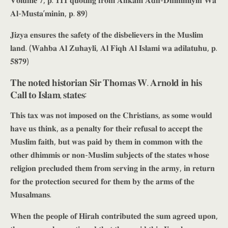
𝐀𝐥-𝐌𝐮𝐬𝐭𝐚’𝐦𝐢𝐧𝐢𝐧, 𝐩. 𝟖𝟗)
𝐉𝐢𝐳𝐲𝐚 𝐞𝐧𝐬𝐮𝐫𝐞𝐬 𝐭𝐡𝐞 𝐬𝐚𝐟𝐞𝐭𝐲 𝐨𝐟 𝐭𝐡𝐞 𝐝𝐢𝐬𝐛𝐞𝐥𝐢𝐞𝐯𝐞𝐫𝐬 𝐢𝐧 𝐭𝐡𝐞 𝐌𝐮𝐬𝐥𝐢𝐦
𝐥𝐚𝐧𝐝. (𝐖𝐚𝐡𝐛𝐚 𝐀𝐥 𝐙𝐮𝐡𝐚𝐲𝐥𝐢, 𝐀𝐥 𝐅𝐢𝐪𝐡 𝐀𝐥 𝐈𝐬𝐥𝐚𝐦𝐢 𝐰𝐚 𝐚𝐝𝐢𝐥𝐚𝐭𝐮𝐡𝐮, 𝐩.
𝟓𝟖𝟕𝟗)
𝐓𝐡𝐞 𝐧𝐨𝐭𝐞𝐝 𝐡𝐢𝐬𝐭𝐨𝐫𝐢𝐚𝐧 𝐒𝐢𝐫 𝐓𝐡𝐨𝐦𝐚𝐬 𝐖. 𝐀𝐫𝐧𝐨𝐥𝐝 𝐢𝐧 𝐡𝐢𝐬
𝐂𝐚𝐥𝐥 𝐭𝐨 𝐈𝐬𝐥𝐚𝐦, 𝐬𝐭𝐚𝐭𝐞𝐬:
𝐓𝐡𝐢𝐬 𝐭𝐚𝐱 𝐰𝐚𝐬 𝐧𝐨𝐭 𝐢𝐦𝐩𝐨𝐬𝐞𝐝 𝐨𝐧 𝐭𝐡𝐞 𝐂𝐡𝐫𝐢𝐬𝐭𝐢𝐚𝐧𝐬, 𝐚𝐬 𝐬𝐨𝐦𝐞 𝐰𝐨𝐮𝐥𝐝
𝐡𝐚𝐯𝐞 𝐮𝐬 𝐭𝐡𝐢𝐧𝐤, 𝐚𝐬 𝐚 𝐩𝐞𝐧𝐚𝐥𝐭𝐲 𝐟𝐨𝐫 𝐭𝐡𝐞𝐢𝐫 𝐫𝐞𝐟𝐮𝐬𝐚𝐥 𝐭𝐨 𝐚𝐜𝐜𝐞𝐩𝐭 𝐭𝐡𝐞
𝐌𝐮𝐬𝐥𝐢𝐦 𝐟𝐚𝐢𝐭𝐡, 𝐛𝐮𝐭 𝐰𝐚𝐬 𝐩𝐚𝐢𝐝 𝐛𝐲 𝐭𝐡𝐞𝐦 𝐢𝐧 𝐜𝐨𝐦𝐦𝐨𝐧 𝐰𝐢𝐭𝐡 𝐭𝐡𝐞
𝐨𝐭𝐡𝐞𝐫 𝐝𝐡𝐢𝐦𝐦𝐢𝐬 𝐨𝐫 𝐧𝐨𝐧-𝐌𝐮𝐬𝐥𝐢𝐦 𝐬𝐮𝐛𝐣𝐞𝐜𝐭𝐬 𝐨𝐟 𝐭𝐡𝐞 𝐬𝐭𝐚𝐭𝐞𝐬 𝐰𝐡𝐨𝐬𝐞
𝐫𝐞𝐥𝐢𝐠𝐢𝐨𝐧 𝐩𝐫𝐞𝐜𝐥𝐮𝐝𝐞𝐝 𝐭𝐡𝐞𝐦 𝐟𝐫𝐨𝐦 𝐬𝐞𝐫𝐯𝐢𝐧𝐠 𝐢𝐧 𝐭𝐡𝐞 𝐚𝐫𝐦𝐲, 𝐢𝐧 𝐫𝐞𝐭𝐮𝐫𝐧
𝐟𝐨𝐫 𝐭𝐡𝐞 𝐩𝐫𝐨𝐭𝐞𝐜𝐭𝐢𝐨𝐧 𝐬𝐞𝐜𝐮𝐫𝐞𝐝 𝐟𝐨𝐫 𝐭𝐡𝐞𝐦 𝐛𝐲 𝐭𝐡𝐞 𝐚𝐫𝐦𝐬 𝐨𝐟 𝐭𝐡𝐞
𝐌𝐮𝐬𝐚𝐥𝐦𝐚𝐧𝐬.
𝐖𝐡𝐞𝐧 𝐭𝐡𝐞 𝐩𝐞𝐨𝐩𝐥𝐞 𝐨𝐟 𝐇𝐢𝐫𝐚𝐡 𝐜𝐨𝐧𝐭𝐫𝐢𝐛𝐮𝐭𝐞𝐝 𝐭𝐡𝐞 𝐬𝐮𝐦 𝐚𝐠𝐫𝐞𝐞𝐝 𝐮𝐩𝐨𝐧,