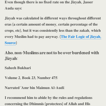
𝐄𝐯𝐞𝐧 𝐭𝐡𝐨𝐮𝐠𝐡 𝐭𝐡𝐞𝐫𝐞 𝐢𝐬 𝐧𝐨 𝐟𝐢𝐱𝐞𝐝 𝐫𝐚𝐭𝐞 𝐨𝐧 𝐭𝐡𝐞 𝐉𝐢𝐳𝐲𝐚𝐡, 𝐉𝐚𝐬𝐬𝐞𝐫
𝐀𝐮𝐝𝐚 𝐬𝐚𝐲𝐬:
𝐉𝐢𝐳𝐲𝐚𝐡 𝐰𝐚𝐬 𝐜𝐚𝐥𝐜𝐮𝐥𝐚𝐭𝐞𝐝 𝐢𝐧 𝐝𝐢𝐟𝐟𝐞𝐫𝐞𝐧𝐭 𝐰𝐚𝐲𝐬 𝐭𝐡𝐫𝐨𝐮𝐠𝐡𝐨𝐮𝐭 𝐝𝐢𝐟𝐟𝐞𝐫𝐞𝐧𝐭
𝐞𝐫𝐚𝐬 (𝐚 𝐜𝐞𝐫𝐭𝐚𝐢𝐧 𝐚𝐦𝐨𝐮𝐧𝐭 𝐨𝐟 𝐦𝐨𝐧𝐞𝐲, 𝐜𝐞𝐫𝐭𝐚𝐢𝐧 𝐩𝐞𝐫𝐜𝐞𝐧𝐭𝐚𝐠𝐞 𝐨𝐟 𝐭𝐡𝐞
𝐜𝐫𝐨𝐩𝐬, 𝐞𝐭𝐜), 𝐛𝐮𝐭 𝐢𝐭 𝐰𝐚𝐬 𝐜𝐨𝐧𝐬𝐢𝐬𝐭𝐞𝐧𝐭𝐥𝐲 𝐥𝐞𝐬𝐬 𝐭𝐡𝐚𝐧 𝐭𝐡𝐞 𝐳𝐚𝐤𝐚𝐡, 𝐰𝐡𝐢𝐜𝐡
𝐞𝐯𝐞𝐫𝐲 𝐌𝐮𝐬𝐥𝐢𝐦 𝐡𝐚𝐝 𝐭𝐨 𝐩𝐚𝐲 𝐚𝐧𝐲𝐰𝐚𝐲. (
𝐓𝐡𝐞 𝐅𝐚𝐢𝐫 𝐋𝐨𝐠𝐢𝐜 𝐨𝐟 𝐉𝐢𝐳𝐲𝐚𝐡,
𝐒𝐨𝐮𝐫𝐜𝐞
)
𝐀𝐥𝐬𝐨, 𝐧𝐨𝐧-𝐌𝐮𝐬𝐥𝐢𝐦𝐬 𝐚𝐫𝐞 𝐧𝐨𝐭 𝐭𝐨 𝐛𝐞 𝐨𝐯𝐞𝐫 𝐛𝐮𝐫𝐝𝐞𝐧𝐞𝐝 𝐰𝐢𝐭𝐡
𝐉𝐢𝐳𝐲𝐚𝐡:
𝐒𝐚𝐡𝐞𝐞𝐡 𝐁𝐮𝐤𝐡𝐚𝐫𝐢
𝐕𝐨𝐥𝐮𝐦𝐞 𝟐, 𝐁𝐨𝐨𝐤 𝟐𝟑, 𝐍𝐮𝐦𝐛𝐞𝐫 𝟒𝟕𝟓:
𝐍𝐚𝐫𝐫𝐚𝐭𝐞𝐝 ‘𝐀𝐦𝐫 𝐛𝐢𝐧 𝐌𝐚𝐢𝐦𝐮𝐧 𝐀𝐥-𝐀𝐮𝐝𝐢:
𝐈 𝐫𝐞𝐜𝐨𝐦𝐦𝐞𝐧𝐝 𝐡𝐢𝐦 𝐭𝐨 𝐚𝐛𝐢𝐝𝐞 𝐛𝐲 𝐭𝐡𝐞 𝐫𝐮𝐥𝐞𝐬 𝐚𝐧𝐝 𝐫𝐞𝐠𝐮𝐥𝐚𝐭𝐢𝐨𝐧𝐬
𝐜𝐨𝐧𝐜𝐞𝐫𝐧𝐢𝐧𝐠 𝐭𝐡𝐞 𝐃𝐡𝐢𝐦𝐦𝐢𝐬 (𝐩𝐫𝐨𝐭𝐞𝐜𝐭𝐞𝐞𝐬) 𝐨𝐟 𝐀𝐥𝐥𝐚𝐡 𝐚𝐧𝐝 𝐇𝐢𝐬