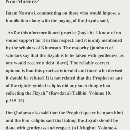
𝐍𝐨𝐧-𝐌𝐮𝐬𝐥𝐢𝐦𝐬?
𝐈𝐦𝐚𝐦 𝐍𝐚𝐰𝐚𝐰𝐢, 𝐜𝐨𝐦𝐦𝐞𝐧𝐭𝐢𝐧𝐠 𝐨𝐧 𝐭𝐡𝐨𝐬𝐞 𝐰𝐡𝐨 𝐰𝐨𝐮𝐥𝐝 𝐢𝐦𝐩𝐨𝐬𝐞 𝐚
𝐡𝐮𝐦𝐢𝐥𝐢𝐚𝐭𝐢𝐨𝐧 𝐚𝐥𝐨𝐧𝐠 𝐰𝐢𝐭𝐡 𝐭𝐡𝐞 𝐩𝐚𝐲𝐢𝐧𝐠 𝐨𝐟 𝐭𝐡𝐞 𝐉𝐢𝐳𝐲𝐚𝐡, 𝐬𝐚𝐢𝐝,
“𝐀𝐬 𝐟𝐨𝐫 𝐭𝐡𝐢𝐬 𝐚𝐟𝐨𝐫𝐞𝐦𝐞𝐧𝐭𝐢𝐨𝐧𝐞𝐝 𝐩𝐫𝐚𝐜𝐭𝐢𝐜𝐞 (𝐡𝐚𝐲’𝐚𝐡), 𝐈 𝐤𝐧𝐨𝐰 𝐨𝐟 𝐧𝐨
𝐬𝐨𝐮𝐧𝐝 𝐬𝐮𝐩𝐩𝐨𝐫𝐭 𝐟𝐨𝐫 𝐢𝐭 𝐢𝐧 𝐭𝐡𝐢𝐬 𝐫𝐞𝐬𝐩𝐞𝐜𝐭, 𝐚𝐧𝐝 𝐢𝐭 𝐢𝐬 𝐨𝐧𝐥𝐲 𝐦𝐞𝐧𝐭𝐢𝐨𝐧𝐞𝐝
𝐛𝐲 𝐭𝐡𝐞 𝐬𝐜𝐡𝐨𝐥𝐚𝐫𝐬 𝐨𝐟 𝐊𝐡𝐮𝐫𝐚𝐬𝐚𝐧. 𝐓𝐡𝐞 𝐦𝐚𝐣𝐨𝐫𝐢𝐭𝐲 (𝐣𝐮𝐦𝐡𝐮𝐫) 𝐨𝐟
𝐬𝐜𝐡𝐨𝐥𝐚𝐫𝐬 𝐬𝐚𝐲 𝐭𝐡𝐚𝐭 𝐭𝐡𝐞 𝐉𝐢𝐳𝐲𝐚𝐡 𝐢𝐬 𝐭𝐨 𝐛𝐞 𝐭𝐚𝐤𝐞𝐧 𝐰𝐢𝐭𝐡 𝐠𝐞𝐧𝐭𝐥𝐞𝐧𝐞𝐬𝐬, 𝐚𝐬
𝐨𝐧𝐞 𝐰𝐨𝐮𝐥𝐝 𝐫𝐞𝐜𝐞𝐢𝐯𝐞 𝐚 𝐝𝐞𝐛𝐭 (𝐝𝐚𝐲𝐧). 𝐓𝐡𝐞 𝐫𝐞𝐥𝐢𝐚𝐛𝐥𝐲 𝐜𝐨𝐫𝐫𝐞𝐜𝐭
𝐨𝐩𝐢𝐧𝐢𝐨𝐧 𝐢𝐬 𝐭𝐡𝐚𝐭 𝐭𝐡𝐢𝐬 𝐩𝐫𝐚𝐜𝐭𝐢𝐜𝐞 𝐢𝐬 𝐢𝐧𝐯𝐚𝐥𝐢𝐝 𝐚𝐧𝐝 𝐭𝐡𝐨𝐬𝐞 𝐰𝐡𝐨 𝐝𝐞𝐯𝐢𝐬𝐞𝐝
𝐢𝐭 𝐬𝐡𝐨𝐮𝐥𝐝 𝐛𝐞 𝐫𝐞𝐟𝐮𝐭𝐞𝐝. 𝐈𝐭 𝐢𝐬 𝐧𝐨𝐭 𝐫𝐞𝐥𝐚𝐭𝐞𝐝 𝐭𝐡𝐚𝐭 𝐭𝐡𝐞 𝐏𝐫𝐨𝐩𝐡𝐞𝐭 𝐨𝐫 𝐚𝐧𝐲
𝐨𝐟 𝐭𝐡𝐞 𝐫𝐢𝐠𝐡𝐭𝐥𝐲-𝐠𝐮𝐢𝐝𝐞𝐝 𝐜𝐚𝐥𝐢𝐩𝐡𝐬 𝐝𝐢𝐝 𝐚𝐧𝐲 𝐬𝐮𝐜𝐡 𝐭𝐡𝐢𝐧𝐠 𝐰𝐡𝐞𝐧
𝐜𝐨𝐥𝐥𝐞𝐜𝐭𝐢𝐧𝐠 𝐭𝐡𝐞 𝐉𝐢𝐳𝐲𝐚𝐡.” (𝐑𝐚𝐰𝐝𝐚𝐭 𝐚𝐥-𝐓𝐚𝐥𝐢𝐛𝐢𝐧, 𝐕𝐨𝐥𝐮𝐦𝐞 𝟏𝟎,
𝐩.𝟑𝟏𝟓-𝟏𝟔)
𝐈𝐛𝐧 𝐐𝐮𝐝𝐚𝐦𝐚 𝐚𝐥𝐬𝐨 𝐬𝐚𝐢𝐝 𝐭𝐡𝐚𝐭 𝐭𝐡𝐞 𝐏𝐫𝐨𝐩𝐡𝐞𝐭 (𝐩𝐞𝐚𝐜𝐞 𝐛𝐞 𝐮𝐩𝐨𝐧 𝐡𝐢𝐦)
𝐚𝐧𝐝 𝐭𝐡𝐞 𝐟𝐨𝐮𝐫 𝐜𝐚𝐥𝐢𝐩𝐡𝐬 𝐬𝐚𝐢𝐝 𝐭𝐡𝐚𝐭 𝐭𝐚𝐤𝐢𝐧𝐠 𝐭𝐡𝐞 𝐉𝐢𝐳𝐲𝐚𝐡 𝐬𝐡𝐨𝐮𝐥𝐝 𝐛𝐞
𝐝𝐨𝐧𝐞 𝐰𝐢𝐭𝐡 𝐠𝐞𝐧𝐭𝐥𝐞𝐧𝐞𝐬𝐬 𝐚𝐧𝐝 𝐫𝐞𝐬𝐩𝐞𝐜𝐭. (𝐀𝐥-𝐌𝐮𝐠𝐡𝐧𝐢, 𝐕𝐨𝐥𝐮𝐦𝐞 𝟒,