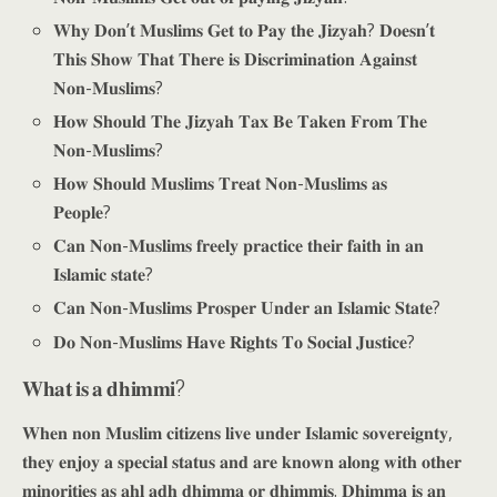
𝐖𝐡𝐲 𝐃𝐨𝐧’𝐭 𝐌𝐮𝐬𝐥𝐢𝐦𝐬 𝐆𝐞𝐭 𝐭𝐨 𝐏𝐚𝐲 𝐭𝐡𝐞 𝐉𝐢𝐳𝐲𝐚𝐡? 𝐃𝐨𝐞𝐬𝐧’𝐭
𝐓𝐡𝐢𝐬 𝐒𝐡𝐨𝐰 𝐓𝐡𝐚𝐭 𝐓𝐡𝐞𝐫𝐞 𝐢𝐬 𝐃𝐢𝐬𝐜𝐫𝐢𝐦𝐢𝐧𝐚𝐭𝐢𝐨𝐧 𝐀𝐠𝐚𝐢𝐧𝐬𝐭
𝐍𝐨𝐧-𝐌𝐮𝐬𝐥𝐢𝐦𝐬?
𝐇𝐨𝐰 𝐒𝐡𝐨𝐮𝐥𝐝 𝐓𝐡𝐞 𝐉𝐢𝐳𝐲𝐚𝐡 𝐓𝐚𝐱 𝐁𝐞 𝐓𝐚𝐤𝐞𝐧 𝐅𝐫𝐨𝐦 𝐓𝐡𝐞
𝐍𝐨𝐧-𝐌𝐮𝐬𝐥𝐢𝐦𝐬?
𝐇𝐨𝐰 𝐒𝐡𝐨𝐮𝐥𝐝 𝐌𝐮𝐬𝐥𝐢𝐦𝐬 𝐓𝐫𝐞𝐚𝐭 𝐍𝐨𝐧-𝐌𝐮𝐬𝐥𝐢𝐦𝐬 𝐚𝐬
𝐏𝐞𝐨𝐩𝐥𝐞?
𝐂𝐚𝐧 𝐍𝐨𝐧-𝐌𝐮𝐬𝐥𝐢𝐦𝐬 𝐟𝐫𝐞𝐞𝐥𝐲 𝐩𝐫𝐚𝐜𝐭𝐢𝐜𝐞 𝐭𝐡𝐞𝐢𝐫 𝐟𝐚𝐢𝐭𝐡 𝐢𝐧 𝐚𝐧
𝐈𝐬𝐥𝐚𝐦𝐢𝐜 𝐬𝐭𝐚𝐭𝐞?
𝐂𝐚𝐧 𝐍𝐨𝐧-𝐌𝐮𝐬𝐥𝐢𝐦𝐬 𝐏𝐫𝐨𝐬𝐩𝐞𝐫 𝐔𝐧𝐝𝐞𝐫 𝐚𝐧 𝐈𝐬𝐥𝐚𝐦𝐢𝐜 𝐒𝐭𝐚𝐭𝐞?
𝐃𝐨 𝐍𝐨𝐧-𝐌𝐮𝐬𝐥𝐢𝐦𝐬 𝐇𝐚𝐯𝐞 𝐑𝐢𝐠𝐡𝐭𝐬 𝐓𝐨 𝐒𝐨𝐜𝐢𝐚𝐥 𝐉𝐮𝐬𝐭𝐢𝐜𝐞?
𝐖𝐡𝐚𝐭 𝐢𝐬 𝐚 𝐝𝐡𝐢𝐦𝐦𝐢?
𝐖𝐡𝐞𝐧 𝐧𝐨𝐧 𝐌𝐮𝐬𝐥𝐢𝐦 𝐜𝐢𝐭𝐢𝐳𝐞𝐧𝐬 𝐥𝐢𝐯𝐞 𝐮𝐧𝐝𝐞𝐫 𝐈𝐬𝐥𝐚𝐦𝐢𝐜 𝐬𝐨𝐯𝐞𝐫𝐞𝐢𝐠𝐧𝐭𝐲,
𝐭𝐡𝐞𝐲 𝐞𝐧𝐣𝐨𝐲 𝐚 𝐬𝐩𝐞𝐜𝐢𝐚𝐥 𝐬𝐭𝐚𝐭𝐮𝐬 𝐚𝐧𝐝 𝐚𝐫𝐞 𝐤𝐧𝐨𝐰𝐧 𝐚𝐥𝐨𝐧𝐠 𝐰𝐢𝐭𝐡 𝐨𝐭𝐡𝐞𝐫
𝐦𝐢𝐧𝐨𝐫𝐢𝐭𝐢𝐞𝐬 𝐚𝐬 𝐚𝐡𝐥 𝐚𝐝𝐡 𝐝𝐡𝐢𝐦𝐦𝐚 𝐨𝐫 𝐝𝐡𝐢𝐦𝐦𝐢𝐬. 𝐃𝐡𝐢𝐦𝐦𝐚 𝐢𝐬 𝐚𝐧