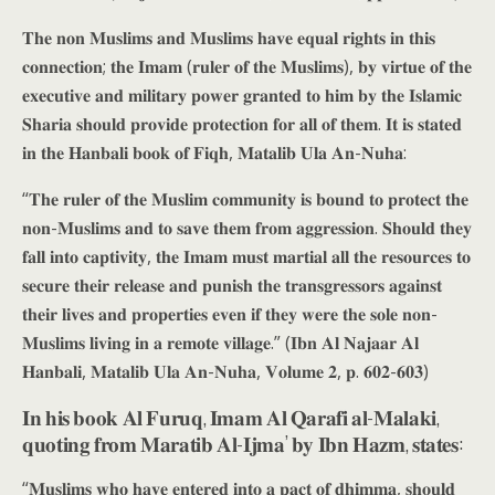
𝐓𝐡𝐞 𝐧𝐨𝐧 𝐌𝐮𝐬𝐥𝐢𝐦𝐬 𝐚𝐧𝐝 𝐌𝐮𝐬𝐥𝐢𝐦𝐬 𝐡𝐚𝐯𝐞 𝐞𝐪𝐮𝐚𝐥 𝐫𝐢𝐠𝐡𝐭𝐬 𝐢𝐧 𝐭𝐡𝐢𝐬
𝐜𝐨𝐧𝐧𝐞𝐜𝐭𝐢𝐨𝐧; 𝐭𝐡𝐞 𝐈𝐦𝐚𝐦 (𝐫𝐮𝐥𝐞𝐫 𝐨𝐟 𝐭𝐡𝐞 𝐌𝐮𝐬𝐥𝐢𝐦𝐬), 𝐛𝐲 𝐯𝐢𝐫𝐭𝐮𝐞 𝐨𝐟 𝐭𝐡𝐞
𝐞𝐱𝐞𝐜𝐮𝐭𝐢𝐯𝐞 𝐚𝐧𝐝 𝐦𝐢𝐥𝐢𝐭𝐚𝐫𝐲 𝐩𝐨𝐰𝐞𝐫 𝐠𝐫𝐚𝐧𝐭𝐞𝐝 𝐭𝐨 𝐡𝐢𝐦 𝐛𝐲 𝐭𝐡𝐞 𝐈𝐬𝐥𝐚𝐦𝐢𝐜
𝐒𝐡𝐚𝐫𝐢𝐚 𝐬𝐡𝐨𝐮𝐥𝐝 𝐩𝐫𝐨𝐯𝐢𝐝𝐞 𝐩𝐫𝐨𝐭𝐞𝐜𝐭𝐢𝐨𝐧 𝐟𝐨𝐫 𝐚𝐥𝐥 𝐨𝐟 𝐭𝐡𝐞𝐦. 𝐈𝐭 𝐢𝐬 𝐬𝐭𝐚𝐭𝐞𝐝
𝐢𝐧 𝐭𝐡𝐞 𝐇𝐚𝐧𝐛𝐚𝐥𝐢 𝐛𝐨𝐨𝐤 𝐨𝐟 𝐅𝐢𝐪𝐡, 𝐌𝐚𝐭𝐚𝐥𝐢𝐛 𝐔𝐥𝐚 𝐀𝐧-𝐍𝐮𝐡𝐚:
“𝐓𝐡𝐞 𝐫𝐮𝐥𝐞𝐫 𝐨𝐟 𝐭𝐡𝐞 𝐌𝐮𝐬𝐥𝐢𝐦 𝐜𝐨𝐦𝐦𝐮𝐧𝐢𝐭𝐲 𝐢𝐬 𝐛𝐨𝐮𝐧𝐝 𝐭𝐨 𝐩𝐫𝐨𝐭𝐞𝐜𝐭 𝐭𝐡𝐞
𝐧𝐨𝐧-𝐌𝐮𝐬𝐥𝐢𝐦𝐬 𝐚𝐧𝐝 𝐭𝐨 𝐬𝐚𝐯𝐞 𝐭𝐡𝐞𝐦 𝐟𝐫𝐨𝐦 𝐚𝐠𝐠𝐫𝐞𝐬𝐬𝐢𝐨𝐧. 𝐒𝐡𝐨𝐮𝐥𝐝 𝐭𝐡𝐞𝐲
𝐟𝐚𝐥𝐥 𝐢𝐧𝐭𝐨 𝐜𝐚𝐩𝐭𝐢𝐯𝐢𝐭𝐲, 𝐭𝐡𝐞 𝐈𝐦𝐚𝐦 𝐦𝐮𝐬𝐭 𝐦𝐚𝐫𝐭𝐢𝐚𝐥 𝐚𝐥𝐥 𝐭𝐡𝐞 𝐫𝐞𝐬𝐨𝐮𝐫𝐜𝐞𝐬 𝐭𝐨
𝐬𝐞𝐜𝐮𝐫𝐞 𝐭𝐡𝐞𝐢𝐫 𝐫𝐞𝐥𝐞𝐚𝐬𝐞 𝐚𝐧𝐝 𝐩𝐮𝐧𝐢𝐬𝐡 𝐭𝐡𝐞 𝐭𝐫𝐚𝐧𝐬𝐠𝐫𝐞𝐬𝐬𝐨𝐫𝐬 𝐚𝐠𝐚𝐢𝐧𝐬𝐭
𝐭𝐡𝐞𝐢𝐫 𝐥𝐢𝐯𝐞𝐬 𝐚𝐧𝐝 𝐩𝐫𝐨𝐩𝐞𝐫𝐭𝐢𝐞𝐬 𝐞𝐯𝐞𝐧 𝐢𝐟 𝐭𝐡𝐞𝐲 𝐰𝐞𝐫𝐞 𝐭𝐡𝐞 𝐬𝐨𝐥𝐞 𝐧𝐨𝐧-
𝐌𝐮𝐬𝐥𝐢𝐦𝐬 𝐥𝐢𝐯𝐢𝐧𝐠 𝐢𝐧 𝐚 𝐫𝐞𝐦𝐨𝐭𝐞 𝐯𝐢𝐥𝐥𝐚𝐠𝐞.” (𝐈𝐛𝐧 𝐀𝐥 𝐍𝐚𝐣𝐚𝐚𝐫 𝐀𝐥
𝐇𝐚𝐧𝐛𝐚𝐥𝐢, 𝐌𝐚𝐭𝐚𝐥𝐢𝐛 𝐔𝐥𝐚 𝐀𝐧-𝐍𝐮𝐡𝐚, 𝐕𝐨𝐥𝐮𝐦𝐞 𝟐, 𝐩. 𝟔𝟎𝟐-𝟔𝟎𝟑)
𝐈𝐧 𝐡𝐢𝐬 𝐛𝐨𝐨𝐤 𝐀𝐥 𝐅𝐮𝐫𝐮𝐪, 𝐈𝐦𝐚𝐦 𝐀𝐥 𝐐𝐚𝐫𝐚𝐟𝐢 𝐚𝐥-𝐌𝐚𝐥𝐚𝐤𝐢,
𝐪𝐮𝐨𝐭𝐢𝐧𝐠 𝐟𝐫𝐨𝐦 𝐌𝐚𝐫𝐚𝐭𝐢𝐛 𝐀𝐥-𝐈𝐣𝐦𝐚’ 𝐛𝐲 𝐈𝐛𝐧 𝐇𝐚𝐳𝐦, 𝐬𝐭𝐚𝐭𝐞𝐬:
“𝐌𝐮𝐬𝐥𝐢𝐦𝐬 𝐰𝐡𝐨 𝐡𝐚𝐯𝐞 𝐞𝐧𝐭𝐞𝐫𝐞𝐝 𝐢𝐧𝐭𝐨 𝐚 𝐩𝐚𝐜𝐭 𝐨𝐟 𝐝𝐡𝐢𝐦𝐦𝐚, 𝐬𝐡𝐨𝐮𝐥𝐝