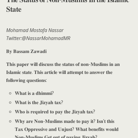
𝐒𝐭𝐚𝐭𝐞
Mohamad Mostafa Nassar
Twitter:@NassarMohamadMR
𝐁𝐲 𝐁𝐚𝐬𝐬𝐚𝐦 𝐙𝐚𝐰𝐚𝐝𝐢
𝐓𝐡𝐢𝐬 𝐩𝐚𝐩𝐞𝐫 𝐰𝐢𝐥𝐥 𝐝𝐢𝐬𝐜𝐮𝐬𝐬 𝐭𝐡𝐞 𝐬𝐭𝐚𝐭𝐮𝐬 𝐨𝐟 𝐧𝐨𝐧-𝐌𝐮𝐬𝐥𝐢𝐦𝐬 𝐢𝐧 𝐚𝐧
𝐈𝐬𝐥𝐚𝐦𝐢𝐜 𝐬𝐭𝐚𝐭𝐞. 𝐓𝐡𝐢𝐬 𝐚𝐫𝐭𝐢𝐜𝐥𝐞 𝐰𝐢𝐥𝐥 𝐚𝐭𝐭𝐞𝐦𝐩𝐭 𝐭𝐨 𝐚𝐧𝐬𝐰𝐞𝐫 𝐭𝐡𝐞
𝐟𝐨𝐥𝐥𝐨𝐰𝐢𝐧𝐠 𝐪𝐮𝐞𝐬𝐭𝐢𝐨𝐧𝐬:
𝐖𝐡𝐚𝐭 𝐢𝐬 𝐚 𝐝𝐡𝐢𝐦𝐦𝐢?
𝐖𝐡𝐚𝐭 𝐢𝐬 𝐭𝐡𝐞 𝐉𝐢𝐳𝐲𝐚𝐡 𝐭𝐚𝐱?
𝐖𝐡𝐨 𝐢𝐬 𝐫𝐞𝐪𝐮𝐢𝐫𝐞𝐝 𝐭𝐨 𝐩𝐚𝐲 𝐭𝐡𝐞 𝐉𝐢𝐳𝐲𝐚𝐡 𝐭𝐚𝐱?
𝐖𝐡𝐲 𝐚𝐫𝐞 𝐍𝐨𝐧-𝐌𝐮𝐬𝐥𝐢𝐦𝐬 𝐦𝐚𝐝𝐞 𝐭𝐨 𝐩𝐚𝐲 𝐢𝐭? 𝐈𝐬𝐧’𝐭 𝐭𝐡𝐢𝐬
𝐓𝐚𝐱 𝐎𝐩𝐩𝐫𝐞𝐬𝐬𝐢𝐯𝐞 𝐚𝐧𝐝 𝐔𝐧𝐣𝐮𝐬𝐭? 𝐖𝐡𝐚𝐭 𝐛𝐞𝐧𝐞𝐟𝐢𝐭𝐬 𝐰𝐨𝐮𝐥𝐝
𝐍𝐨𝐧-𝐌𝐮𝐬𝐥𝐢𝐦𝐬 𝐆𝐞𝐭 𝐨𝐮𝐭 𝐨𝐟 𝐩𝐚𝐲𝐢𝐧𝐠 𝐉𝐢𝐳𝐲𝐚𝐡?