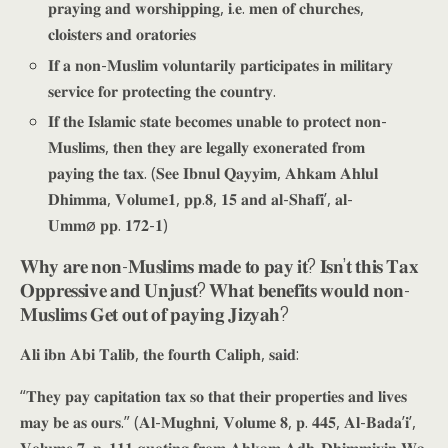
𝐩𝐫𝐚𝐲𝐢𝐧𝐠 𝐚𝐧𝐝 𝐰𝐨𝐫𝐬𝐡𝐢𝐩𝐩𝐢𝐧𝐠, 𝐢.𝐞. 𝐦𝐞𝐧 𝐨𝐟 𝐜𝐡𝐮𝐫𝐜𝐡𝐞𝐬,
𝐜𝐥𝐨𝐢𝐬𝐭𝐞𝐫𝐬 𝐚𝐧𝐝 𝐨𝐫𝐚𝐭𝐨𝐫𝐢𝐞𝐬
𝐈𝐟 𝐚 𝐧𝐨𝐧-𝐌𝐮𝐬𝐥𝐢𝐦 𝐯𝐨𝐥𝐮𝐧𝐭𝐚𝐫𝐢𝐥𝐲 𝐩𝐚𝐫𝐭𝐢𝐜𝐢𝐩𝐚𝐭𝐞𝐬 𝐢𝐧 𝐦𝐢𝐥𝐢𝐭𝐚𝐫𝐲
𝐬𝐞𝐫𝐯𝐢𝐜𝐞 𝐟𝐨𝐫 𝐩𝐫𝐨𝐭𝐞𝐜𝐭𝐢𝐧𝐠 𝐭𝐡𝐞 𝐜𝐨𝐮𝐧𝐭𝐫𝐲.
𝐈𝐟 𝐭𝐡𝐞 𝐈𝐬𝐥𝐚𝐦𝐢𝐜 𝐬𝐭𝐚𝐭𝐞 𝐛𝐞𝐜𝐨𝐦𝐞𝐬 𝐮𝐧𝐚𝐛𝐥𝐞 𝐭𝐨 𝐩𝐫𝐨𝐭𝐞𝐜𝐭 𝐧𝐨𝐧-
𝐌𝐮𝐬𝐥𝐢𝐦𝐬, 𝐭𝐡𝐞𝐧 𝐭𝐡𝐞𝐲 𝐚𝐫𝐞 𝐥𝐞𝐠𝐚𝐥𝐥𝐲 𝐞𝐱𝐨𝐧𝐞𝐫𝐚𝐭𝐞𝐝 𝐟𝐫𝐨𝐦
𝐩𝐚𝐲𝐢𝐧𝐠 𝐭𝐡𝐞 𝐭𝐚𝐱. (𝐒𝐞𝐞 𝐈𝐛𝐧𝐮𝐥 𝐐𝐚𝐲𝐲𝐢𝐦, 𝐀𝐡𝐤𝐚𝐦 𝐀𝐡𝐥𝐮𝐥
𝐃𝐡𝐢𝐦𝐦𝐚, 𝐕𝐨𝐥𝐮𝐦𝐞𝟏, 𝐩𝐩.𝟖, 𝟏𝟓 𝐚𝐧𝐝 𝐚𝐥-𝐒𝐡𝐚𝐟𝐢’, 𝐚𝐥-
𝐔𝐦𝐦ø 𝐩𝐩. 𝟏𝟕𝟐-𝟏)
𝐖𝐡𝐲 𝐚𝐫𝐞 𝐧𝐨𝐧-𝐌𝐮𝐬𝐥𝐢𝐦𝐬 𝐦𝐚𝐝𝐞 𝐭𝐨 𝐩𝐚𝐲 𝐢𝐭? 𝐈𝐬𝐧’𝐭 𝐭𝐡𝐢𝐬 𝐓𝐚𝐱
𝐎𝐩𝐩𝐫𝐞𝐬𝐬𝐢𝐯𝐞 𝐚𝐧𝐝 𝐔𝐧𝐣𝐮𝐬𝐭? 𝐖𝐡𝐚𝐭 𝐛𝐞𝐧𝐞𝐟𝐢𝐭𝐬 𝐰𝐨𝐮𝐥𝐝 𝐧𝐨𝐧-
𝐌𝐮𝐬𝐥𝐢𝐦𝐬 𝐆𝐞𝐭 𝐨𝐮𝐭 𝐨𝐟 𝐩𝐚𝐲𝐢𝐧𝐠 𝐉𝐢𝐳𝐲𝐚𝐡?
𝐀𝐥𝐢 𝐢𝐛𝐧 𝐀𝐛𝐢 𝐓𝐚𝐥𝐢𝐛, 𝐭𝐡𝐞 𝐟𝐨𝐮𝐫𝐭𝐡 𝐂𝐚𝐥𝐢𝐩𝐡, 𝐬𝐚𝐢𝐝:
“𝐓𝐡𝐞𝐲 𝐩𝐚𝐲 𝐜𝐚𝐩𝐢𝐭𝐚𝐭𝐢𝐨𝐧 𝐭𝐚𝐱 𝐬𝐨 𝐭𝐡𝐚𝐭 𝐭𝐡𝐞𝐢𝐫 𝐩𝐫𝐨𝐩𝐞𝐫𝐭𝐢𝐞𝐬 𝐚𝐧𝐝 𝐥𝐢𝐯𝐞𝐬
𝐦𝐚𝐲 𝐛𝐞 𝐚𝐬 𝐨𝐮𝐫𝐬.” (𝐀𝐥-𝐌𝐮𝐠𝐡𝐧𝐢, 𝐕𝐨𝐥𝐮𝐦𝐞 𝟖, 𝐩. 𝟒𝟒𝟓, 𝐀𝐥-𝐁𝐚𝐝𝐚’𝐢’,
𝐕𝐨𝐥𝐮𝐦𝐞 𝟕, 𝐩. 𝟏𝟏𝟏 𝐪𝐮𝐨𝐭𝐢𝐧𝐠 𝐟𝐫𝐨𝐦 𝐀𝐡𝐤𝐚𝐦 𝐀𝐝𝐡-𝐃𝐡𝐢𝐦𝐦𝐢𝐲𝐢𝐧 𝐖𝐚