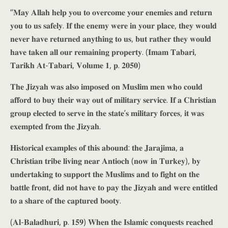
“𝐌𝐚𝐲 𝐀𝐥𝐥𝐚𝐡 𝐡𝐞𝐥𝐩 𝐲𝐨𝐮 𝐭𝐨 𝐨𝐯𝐞𝐫𝐜𝐨𝐦𝐞 𝐲𝐨𝐮𝐫 𝐞𝐧𝐞𝐦𝐢𝐞𝐬 𝐚𝐧𝐝 𝐫𝐞𝐭𝐮𝐫𝐧
𝐲𝐨𝐮 𝐭𝐨 𝐮𝐬 𝐬𝐚𝐟𝐞𝐥𝐲. 𝐈𝐟 𝐭𝐡𝐞 𝐞𝐧𝐞𝐦𝐲 𝐰𝐞𝐫𝐞 𝐢𝐧 𝐲𝐨𝐮𝐫 𝐩𝐥𝐚𝐜𝐞, 𝐭𝐡𝐞𝐲 𝐰𝐨𝐮𝐥𝐝
𝐧𝐞𝐯𝐞𝐫 𝐡𝐚𝐯𝐞 𝐫𝐞𝐭𝐮𝐫𝐧𝐞𝐝 𝐚𝐧𝐲𝐭𝐡𝐢𝐧𝐠 𝐭𝐨 𝐮𝐬, 𝐛𝐮𝐭 𝐫𝐚𝐭𝐡𝐞𝐫 𝐭𝐡𝐞𝐲 𝐰𝐨𝐮𝐥𝐝
𝐡𝐚𝐯𝐞 𝐭𝐚𝐤𝐞𝐧 𝐚𝐥𝐥 𝐨𝐮𝐫 𝐫𝐞𝐦𝐚𝐢𝐧𝐢𝐧𝐠 𝐩𝐫𝐨𝐩𝐞𝐫𝐭𝐲. (𝐈𝐦𝐚𝐦 𝐓𝐚𝐛𝐚𝐫𝐢,
𝐓𝐚𝐫𝐢𝐤𝐡 𝐀𝐭-𝐓𝐚𝐛𝐚𝐫𝐢, 𝐕𝐨𝐥𝐮𝐦𝐞 𝟏, 𝐩. 𝟐𝟎𝟓𝟎)
𝐓𝐡𝐞 𝐉𝐢𝐳𝐲𝐚𝐡 𝐰𝐚𝐬 𝐚𝐥𝐬𝐨 𝐢𝐦𝐩𝐨𝐬𝐞𝐝 𝐨𝐧 𝐌𝐮𝐬𝐥𝐢𝐦 𝐦𝐞𝐧 𝐰𝐡𝐨 𝐜𝐨𝐮𝐥𝐝
𝐚𝐟𝐟𝐨𝐫𝐝 𝐭𝐨 𝐛𝐮𝐲 𝐭𝐡𝐞𝐢𝐫 𝐰𝐚𝐲 𝐨𝐮𝐭 𝐨𝐟 𝐦𝐢𝐥𝐢𝐭𝐚𝐫𝐲 𝐬𝐞𝐫𝐯𝐢𝐜𝐞. 𝐈𝐟 𝐚 𝐂𝐡𝐫𝐢𝐬𝐭𝐢𝐚𝐧
𝐠𝐫𝐨𝐮𝐩 𝐞𝐥𝐞𝐜𝐭𝐞𝐝 𝐭𝐨 𝐬𝐞𝐫𝐯𝐞 𝐢𝐧 𝐭𝐡𝐞 𝐬𝐭𝐚𝐭𝐞’𝐬 𝐦𝐢𝐥𝐢𝐭𝐚𝐫𝐲 𝐟𝐨𝐫𝐜𝐞𝐬, 𝐢𝐭 𝐰𝐚𝐬
𝐞𝐱𝐞𝐦𝐩𝐭𝐞𝐝 𝐟𝐫𝐨𝐦 𝐭𝐡𝐞 𝐉𝐢𝐳𝐲𝐚𝐡.
𝐇𝐢𝐬𝐭𝐨𝐫𝐢𝐜𝐚𝐥 𝐞𝐱𝐚𝐦𝐩𝐥𝐞𝐬 𝐨𝐟 𝐭𝐡𝐢𝐬 𝐚𝐛𝐨𝐮𝐧𝐝: 𝐭𝐡𝐞 𝐉𝐚𝐫𝐚𝐣𝐢𝐦𝐚, 𝐚
𝐂𝐡𝐫𝐢𝐬𝐭𝐢𝐚𝐧 𝐭𝐫𝐢𝐛𝐞 𝐥𝐢𝐯𝐢𝐧𝐠 𝐧𝐞𝐚𝐫 𝐀𝐧𝐭𝐢𝐨𝐜𝐡 (𝐧𝐨𝐰 𝐢𝐧 𝐓𝐮𝐫𝐤𝐞𝐲), 𝐛𝐲
𝐮𝐧𝐝𝐞𝐫𝐭𝐚𝐤𝐢𝐧𝐠 𝐭𝐨 𝐬𝐮𝐩𝐩𝐨𝐫𝐭 𝐭𝐡𝐞 𝐌𝐮𝐬𝐥𝐢𝐦𝐬 𝐚𝐧𝐝 𝐭𝐨 𝐟𝐢𝐠𝐡𝐭 𝐨𝐧 𝐭𝐡𝐞
𝐛𝐚𝐭𝐭𝐥𝐞 𝐟𝐫𝐨𝐧𝐭, 𝐝𝐢𝐝 𝐧𝐨𝐭 𝐡𝐚𝐯𝐞 𝐭𝐨 𝐩𝐚𝐲 𝐭𝐡𝐞 𝐉𝐢𝐳𝐲𝐚𝐡 𝐚𝐧𝐝 𝐰𝐞𝐫𝐞 𝐞𝐧𝐭𝐢𝐭𝐥𝐞𝐝
𝐭𝐨 𝐚 𝐬𝐡𝐚𝐫𝐞 𝐨𝐟 𝐭𝐡𝐞 𝐜𝐚𝐩𝐭𝐮𝐫𝐞𝐝 𝐛𝐨𝐨𝐭𝐲.
(𝐀𝐥-𝐁𝐚𝐥𝐚𝐝𝐡𝐮𝐫𝐢, 𝐩. 𝟏𝟓𝟗) 𝐖𝐡𝐞𝐧 𝐭𝐡𝐞 𝐈𝐬𝐥𝐚𝐦𝐢𝐜 𝐜𝐨𝐧𝐪𝐮𝐞𝐬𝐭𝐬 𝐫𝐞𝐚𝐜𝐡𝐞𝐝