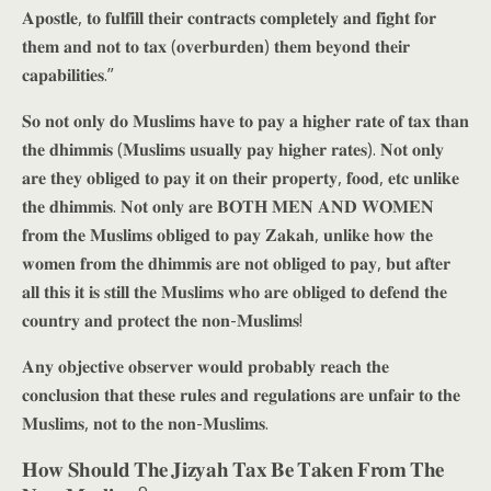
𝐀𝐩𝐨𝐬𝐭𝐥𝐞, 𝐭𝐨 𝐟𝐮𝐥𝐟𝐢𝐥𝐥 𝐭𝐡𝐞𝐢𝐫 𝐜𝐨𝐧𝐭𝐫𝐚𝐜𝐭𝐬 𝐜𝐨𝐦𝐩𝐥𝐞𝐭𝐞𝐥𝐲 𝐚𝐧𝐝 𝐟𝐢𝐠𝐡𝐭 𝐟𝐨𝐫
𝐭𝐡𝐞𝐦 𝐚𝐧𝐝 𝐧𝐨𝐭 𝐭𝐨 𝐭𝐚𝐱 (𝐨𝐯𝐞𝐫𝐛𝐮𝐫𝐝𝐞𝐧) 𝐭𝐡𝐞𝐦 𝐛𝐞𝐲𝐨𝐧𝐝 𝐭𝐡𝐞𝐢𝐫
𝐜𝐚𝐩𝐚𝐛𝐢𝐥𝐢𝐭𝐢𝐞𝐬.”
𝐒𝐨 𝐧𝐨𝐭 𝐨𝐧𝐥𝐲 𝐝𝐨 𝐌𝐮𝐬𝐥𝐢𝐦𝐬 𝐡𝐚𝐯𝐞 𝐭𝐨 𝐩𝐚𝐲 𝐚 𝐡𝐢𝐠𝐡𝐞𝐫 𝐫𝐚𝐭𝐞 𝐨𝐟 𝐭𝐚𝐱 𝐭𝐡𝐚𝐧
𝐭𝐡𝐞 𝐝𝐡𝐢𝐦𝐦𝐢𝐬 (𝐌𝐮𝐬𝐥𝐢𝐦𝐬 𝐮𝐬𝐮𝐚𝐥𝐥𝐲 𝐩𝐚𝐲 𝐡𝐢𝐠𝐡𝐞𝐫 𝐫𝐚𝐭𝐞𝐬). 𝐍𝐨𝐭 𝐨𝐧𝐥𝐲
𝐚𝐫𝐞 𝐭𝐡𝐞𝐲 𝐨𝐛𝐥𝐢𝐠𝐞𝐝 𝐭𝐨 𝐩𝐚𝐲 𝐢𝐭 𝐨𝐧 𝐭𝐡𝐞𝐢𝐫 𝐩𝐫𝐨𝐩𝐞𝐫𝐭𝐲, 𝐟𝐨𝐨𝐝, 𝐞𝐭𝐜 𝐮𝐧𝐥𝐢𝐤𝐞
𝐭𝐡𝐞 𝐝𝐡𝐢𝐦𝐦𝐢𝐬. 𝐍𝐨𝐭 𝐨𝐧𝐥𝐲 𝐚𝐫𝐞 𝐁𝐎𝐓𝐇 𝐌𝐄𝐍 𝐀𝐍𝐃 𝐖𝐎𝐌𝐄𝐍
𝐟𝐫𝐨𝐦 𝐭𝐡𝐞 𝐌𝐮𝐬𝐥𝐢𝐦𝐬 𝐨𝐛𝐥𝐢𝐠𝐞𝐝 𝐭𝐨 𝐩𝐚𝐲 𝐙𝐚𝐤𝐚𝐡, 𝐮𝐧𝐥𝐢𝐤𝐞 𝐡𝐨𝐰 𝐭𝐡𝐞
𝐰𝐨𝐦𝐞𝐧 𝐟𝐫𝐨𝐦 𝐭𝐡𝐞 𝐝𝐡𝐢𝐦𝐦𝐢𝐬 𝐚𝐫𝐞 𝐧𝐨𝐭 𝐨𝐛𝐥𝐢𝐠𝐞𝐝 𝐭𝐨 𝐩𝐚𝐲, 𝐛𝐮𝐭 𝐚𝐟𝐭𝐞𝐫
𝐚𝐥𝐥 𝐭𝐡𝐢𝐬 𝐢𝐭 𝐢𝐬 𝐬𝐭𝐢𝐥𝐥 𝐭𝐡𝐞 𝐌𝐮𝐬𝐥𝐢𝐦𝐬 𝐰𝐡𝐨 𝐚𝐫𝐞 𝐨𝐛𝐥𝐢𝐠𝐞𝐝 𝐭𝐨 𝐝𝐞𝐟𝐞𝐧𝐝 𝐭𝐡𝐞
𝐜𝐨𝐮𝐧𝐭𝐫𝐲 𝐚𝐧𝐝 𝐩𝐫𝐨𝐭𝐞𝐜𝐭 𝐭𝐡𝐞 𝐧𝐨𝐧-𝐌𝐮𝐬𝐥𝐢𝐦𝐬!
𝐀𝐧𝐲 𝐨𝐛𝐣𝐞𝐜𝐭𝐢𝐯𝐞 𝐨𝐛𝐬𝐞𝐫𝐯𝐞𝐫 𝐰𝐨𝐮𝐥𝐝 𝐩𝐫𝐨𝐛𝐚𝐛𝐥𝐲 𝐫𝐞𝐚𝐜𝐡 𝐭𝐡𝐞
𝐜𝐨𝐧𝐜𝐥𝐮𝐬𝐢𝐨𝐧 𝐭𝐡𝐚𝐭 𝐭𝐡𝐞𝐬𝐞 𝐫𝐮𝐥𝐞𝐬 𝐚𝐧𝐝 𝐫𝐞𝐠𝐮𝐥𝐚𝐭𝐢𝐨𝐧𝐬 𝐚𝐫𝐞 𝐮𝐧𝐟𝐚𝐢𝐫 𝐭𝐨 𝐭𝐡𝐞
𝐌𝐮𝐬𝐥𝐢𝐦𝐬, 𝐧𝐨𝐭 𝐭𝐨 𝐭𝐡𝐞 𝐧𝐨𝐧-𝐌𝐮𝐬𝐥𝐢𝐦𝐬.
𝐇𝐨𝐰 𝐒𝐡𝐨𝐮𝐥𝐝 𝐓𝐡𝐞 𝐉𝐢𝐳𝐲𝐚𝐡 𝐓𝐚𝐱 𝐁𝐞 𝐓𝐚𝐤𝐞𝐧 𝐅𝐫𝐨𝐦 𝐓𝐡𝐞