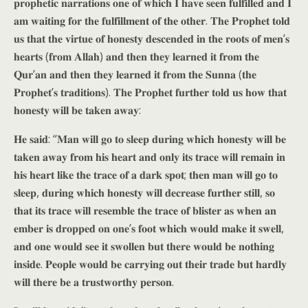
𝐩𝐫𝐨𝐩𝐡𝐞𝐭𝐢𝐜 𝐧𝐚𝐫𝐫𝐚𝐭𝐢𝐨𝐧𝐬 𝐨𝐧𝐞 𝐨𝐟 𝐰𝐡𝐢𝐜𝐡 𝐈 𝐡𝐚𝐯𝐞 𝐬𝐞𝐞𝐧 𝐟𝐮𝐥𝐟𝐢𝐥𝐥𝐞𝐝 𝐚𝐧𝐝 𝐈
𝐚𝐦 𝐰𝐚𝐢𝐭𝐢𝐧𝐠 𝐟𝐨𝐫 𝐭𝐡𝐞 𝐟𝐮𝐥𝐟𝐢𝐥𝐥𝐦𝐞𝐧𝐭 𝐨𝐟 𝐭𝐡𝐞 𝐨𝐭𝐡𝐞𝐫. 𝐓𝐡𝐞 𝐏𝐫𝐨𝐩𝐡𝐞𝐭 𝐭𝐨𝐥𝐝
𝐮𝐬 𝐭𝐡𝐚𝐭 𝐭𝐡𝐞 𝐯𝐢𝐫𝐭𝐮𝐞 𝐨𝐟 𝐡𝐨𝐧𝐞𝐬𝐭𝐲 𝐝𝐞𝐬𝐜𝐞𝐧𝐝𝐞𝐝 𝐢𝐧 𝐭𝐡𝐞 𝐫𝐨𝐨𝐭𝐬 𝐨𝐟 𝐦𝐞𝐧’𝐬
𝐡𝐞𝐚𝐫𝐭𝐬 (𝐟𝐫𝐨𝐦 𝐀𝐥𝐥𝐚𝐡) 𝐚𝐧𝐝 𝐭𝐡𝐞𝐧 𝐭𝐡𝐞𝐲 𝐥𝐞𝐚𝐫𝐧𝐞𝐝 𝐢𝐭 𝐟𝐫𝐨𝐦 𝐭𝐡𝐞
𝐐𝐮𝐫’𝐚𝐧 𝐚𝐧𝐝 𝐭𝐡𝐞𝐧 𝐭𝐡𝐞𝐲 𝐥𝐞𝐚𝐫𝐧𝐞𝐝 𝐢𝐭 𝐟𝐫𝐨𝐦 𝐭𝐡𝐞 𝐒𝐮𝐧𝐧𝐚 (𝐭𝐡𝐞
𝐏𝐫𝐨𝐩𝐡𝐞𝐭’𝐬 𝐭𝐫𝐚𝐝𝐢𝐭𝐢𝐨𝐧𝐬). 𝐓𝐡𝐞 𝐏𝐫𝐨𝐩𝐡𝐞𝐭 𝐟𝐮𝐫𝐭𝐡𝐞𝐫 𝐭𝐨𝐥𝐝 𝐮𝐬 𝐡𝐨𝐰 𝐭𝐡𝐚𝐭
𝐡𝐨𝐧𝐞𝐬𝐭𝐲 𝐰𝐢𝐥𝐥 𝐛𝐞 𝐭𝐚𝐤𝐞𝐧 𝐚𝐰𝐚𝐲:
𝐇𝐞 𝐬𝐚𝐢𝐝: “𝐌𝐚𝐧 𝐰𝐢𝐥𝐥 𝐠𝐨 𝐭𝐨 𝐬𝐥𝐞𝐞𝐩 𝐝𝐮𝐫𝐢𝐧𝐠 𝐰𝐡𝐢𝐜𝐡 𝐡𝐨𝐧𝐞𝐬𝐭𝐲 𝐰𝐢𝐥𝐥 𝐛𝐞
𝐭𝐚𝐤𝐞𝐧 𝐚𝐰𝐚𝐲 𝐟𝐫𝐨𝐦 𝐡𝐢𝐬 𝐡𝐞𝐚𝐫𝐭 𝐚𝐧𝐝 𝐨𝐧𝐥𝐲 𝐢𝐭𝐬 𝐭𝐫𝐚𝐜𝐞 𝐰𝐢𝐥𝐥 𝐫𝐞𝐦𝐚𝐢𝐧 𝐢𝐧
𝐡𝐢𝐬 𝐡𝐞𝐚𝐫𝐭 𝐥𝐢𝐤𝐞 𝐭𝐡𝐞 𝐭𝐫𝐚𝐜𝐞 𝐨𝐟 𝐚 𝐝𝐚𝐫𝐤 𝐬𝐩𝐨𝐭; 𝐭𝐡𝐞𝐧 𝐦𝐚𝐧 𝐰𝐢𝐥𝐥 𝐠𝐨 𝐭𝐨
𝐬𝐥𝐞𝐞𝐩, 𝐝𝐮𝐫𝐢𝐧𝐠 𝐰𝐡𝐢𝐜𝐡 𝐡𝐨𝐧𝐞𝐬𝐭𝐲 𝐰𝐢𝐥𝐥 𝐝𝐞𝐜𝐫𝐞𝐚𝐬𝐞 𝐟𝐮𝐫𝐭𝐡𝐞𝐫 𝐬𝐭𝐢𝐥𝐥, 𝐬𝐨
𝐭𝐡𝐚𝐭 𝐢𝐭𝐬 𝐭𝐫𝐚𝐜𝐞 𝐰𝐢𝐥𝐥 𝐫𝐞𝐬𝐞𝐦𝐛𝐥𝐞 𝐭𝐡𝐞 𝐭𝐫𝐚𝐜𝐞 𝐨𝐟 𝐛𝐥𝐢𝐬𝐭𝐞𝐫 𝐚𝐬 𝐰𝐡𝐞𝐧 𝐚𝐧
𝐞𝐦𝐛𝐞𝐫 𝐢𝐬 𝐝𝐫𝐨𝐩𝐩𝐞𝐝 𝐨𝐧 𝐨𝐧𝐞’𝐬 𝐟𝐨𝐨𝐭 𝐰𝐡𝐢𝐜𝐡 𝐰𝐨𝐮𝐥𝐝 𝐦𝐚𝐤𝐞 𝐢𝐭 𝐬𝐰𝐞𝐥𝐥,
𝐚𝐧𝐝 𝐨𝐧𝐞 𝐰𝐨𝐮𝐥𝐝 𝐬𝐞𝐞 𝐢𝐭 𝐬𝐰𝐨𝐥𝐥𝐞𝐧 𝐛𝐮𝐭 𝐭𝐡𝐞𝐫𝐞 𝐰𝐨𝐮𝐥𝐝 𝐛𝐞 𝐧𝐨𝐭𝐡𝐢𝐧𝐠
𝐢𝐧𝐬𝐢𝐝𝐞. 𝐏𝐞𝐨𝐩𝐥𝐞 𝐰𝐨𝐮𝐥𝐝 𝐛𝐞 𝐜𝐚𝐫𝐫𝐲𝐢𝐧𝐠 𝐨𝐮𝐭 𝐭𝐡𝐞𝐢𝐫 𝐭𝐫𝐚𝐝𝐞 𝐛𝐮𝐭 𝐡𝐚𝐫𝐝𝐥𝐲
𝐰𝐢𝐥𝐥 𝐭𝐡𝐞𝐫𝐞 𝐛𝐞 𝐚 𝐭𝐫𝐮𝐬𝐭𝐰𝐨𝐫𝐭𝐡𝐲 𝐩𝐞𝐫𝐬𝐨𝐧.