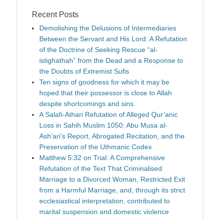
Recent Posts
Demolishing the Delusions of Intermediaries
Between the Servant and His Lord: A Refutation
of the Doctrine of Seeking Rescue “al-
istighathah” from the Dead and a Response to
the Doubts of Extremist Sufis
Ten signs of goodness for which it may be
hoped that their possessor is close to Allah
despite shortcomings and sins.
A Salafi-Athari Refutation of Alleged Qur’anic
Loss in Sahih Muslim 1050: Abu Musa al-
Ash‘ari’s Report, Abrogated Recitation, and the
Preservation of the Uthmanic Codex
Matthew 5:32 on Trial: A Comprehensive
Refutation of the Text That Criminalised
Marriage to a Divorced Woman, Restricted Exit
from a Harmful Marriage, and, through its strict
ecclesiastical interpretation, contributed to
marital suspension and domestic violence