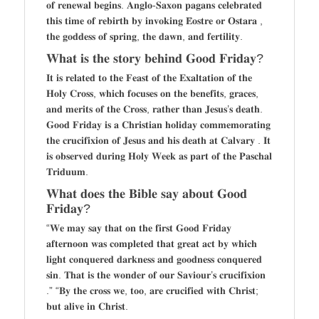
𝐨𝐟 𝐫𝐞𝐧𝐞𝐰𝐚𝐥 𝐛𝐞𝐠𝐢𝐧𝐬. 𝐀𝐧𝐠𝐥𝐨-𝐒𝐚𝐱𝐨𝐧 𝐩𝐚𝐠𝐚𝐧𝐬 𝐜𝐞𝐥𝐞𝐛𝐫𝐚𝐭𝐞𝐝
𝐭𝐡𝐢𝐬 𝐭𝐢𝐦𝐞 𝐨𝐟 𝐫𝐞𝐛𝐢𝐫𝐭𝐡 𝐛𝐲 𝐢𝐧𝐯𝐨𝐤𝐢𝐧𝐠 𝐄̄𝐨𝐬𝐭𝐫𝐞 𝐨𝐫 𝐎𝐬𝐭𝐚𝐫𝐚 ,
𝐭𝐡𝐞 𝐠𝐨𝐝𝐝𝐞𝐬𝐬 𝐨𝐟 𝐬𝐩𝐫𝐢𝐧𝐠, 𝐭𝐡𝐞 𝐝𝐚𝐰𝐧, 𝐚𝐧𝐝 𝐟𝐞𝐫𝐭𝐢𝐥𝐢𝐭𝐲.
𝐖𝐡𝐚𝐭 𝐢𝐬 𝐭𝐡𝐞 𝐬𝐭𝐨𝐫𝐲 𝐛𝐞𝐡𝐢𝐧𝐝 𝐆𝐨𝐨𝐝 𝐅𝐫𝐢𝐝𝐚𝐲?
𝐈𝐭 𝐢𝐬 𝐫𝐞𝐥𝐚𝐭𝐞𝐝 𝐭𝐨 𝐭𝐡𝐞 𝐅𝐞𝐚𝐬𝐭 𝐨𝐟 𝐭𝐡𝐞 𝐄𝐱𝐚𝐥𝐭𝐚𝐭𝐢𝐨𝐧 𝐨𝐟 𝐭𝐡𝐞
𝐇𝐨𝐥𝐲 𝐂𝐫𝐨𝐬𝐬, 𝐰𝐡𝐢𝐜𝐡 𝐟𝐨𝐜𝐮𝐬𝐞𝐬 𝐨𝐧 𝐭𝐡𝐞 𝐛𝐞𝐧𝐞𝐟𝐢𝐭𝐬, 𝐠𝐫𝐚𝐜𝐞𝐬,
𝐚𝐧𝐝 𝐦𝐞𝐫𝐢𝐭𝐬 𝐨𝐟 𝐭𝐡𝐞 𝐂𝐫𝐨𝐬𝐬, 𝐫𝐚𝐭𝐡𝐞𝐫 𝐭𝐡𝐚𝐧 𝐉𝐞𝐬𝐮𝐬’𝐬 𝐝𝐞𝐚𝐭𝐡.
𝐆𝐨𝐨𝐝 𝐅𝐫𝐢𝐝𝐚𝐲 𝐢𝐬 𝐚 𝐂𝐡𝐫𝐢𝐬𝐭𝐢𝐚𝐧 𝐡𝐨𝐥𝐢𝐝𝐚𝐲 𝐜𝐨𝐦𝐦𝐞𝐦𝐨𝐫𝐚𝐭𝐢𝐧𝐠
𝐭𝐡𝐞 𝐜𝐫𝐮𝐜𝐢𝐟𝐢𝐱𝐢𝐨𝐧 𝐨𝐟 𝐉𝐞𝐬𝐮𝐬 𝐚𝐧𝐝 𝐡𝐢𝐬 𝐝𝐞𝐚𝐭𝐡 𝐚𝐭 𝐂𝐚𝐥𝐯𝐚𝐫𝐲 . 𝐈𝐭
𝐢𝐬 𝐨𝐛𝐬𝐞𝐫𝐯𝐞𝐝 𝐝𝐮𝐫𝐢𝐧𝐠 𝐇𝐨𝐥𝐲 𝐖𝐞𝐞𝐤 𝐚𝐬 𝐩𝐚𝐫𝐭 𝐨𝐟 𝐭𝐡𝐞 𝐏𝐚𝐬𝐜𝐡𝐚𝐥
𝐓𝐫𝐢𝐝𝐮𝐮𝐦.
𝐖𝐡𝐚𝐭 𝐝𝐨𝐞𝐬 𝐭𝐡𝐞 𝐁𝐢𝐛𝐥𝐞 𝐬𝐚𝐲 𝐚𝐛𝐨𝐮𝐭 𝐆𝐨𝐨𝐝
𝐅𝐫𝐢𝐝𝐚𝐲?
“𝐖𝐞 𝐦𝐚𝐲 𝐬𝐚𝐲 𝐭𝐡𝐚𝐭 𝐨𝐧 𝐭𝐡𝐞 𝐟𝐢𝐫𝐬𝐭 𝐆𝐨𝐨𝐝 𝐅𝐫𝐢𝐝𝐚𝐲
𝐚𝐟𝐭𝐞𝐫𝐧𝐨𝐨𝐧 𝐰𝐚𝐬 𝐜𝐨𝐦𝐩𝐥𝐞𝐭𝐞𝐝 𝐭𝐡𝐚𝐭 𝐠𝐫𝐞𝐚𝐭 𝐚𝐜𝐭 𝐛𝐲 𝐰𝐡𝐢𝐜𝐡
𝐥𝐢𝐠𝐡𝐭 𝐜𝐨𝐧𝐪𝐮𝐞𝐫𝐞𝐝 𝐝𝐚𝐫𝐤𝐧𝐞𝐬𝐬 𝐚𝐧𝐝 𝐠𝐨𝐨𝐝𝐧𝐞𝐬𝐬 𝐜𝐨𝐧𝐪𝐮𝐞𝐫𝐞𝐝
𝐬𝐢𝐧. 𝐓𝐡𝐚𝐭 𝐢𝐬 𝐭𝐡𝐞 𝐰𝐨𝐧𝐝𝐞𝐫 𝐨𝐟 𝐨𝐮𝐫 𝐒𝐚𝐯𝐢𝐨𝐮𝐫’𝐬 𝐜𝐫𝐮𝐜𝐢𝐟𝐢𝐱𝐢𝐨𝐧
.” “𝐁𝐲 𝐭𝐡𝐞 𝐜𝐫𝐨𝐬𝐬 𝐰𝐞, 𝐭𝐨𝐨, 𝐚𝐫𝐞 𝐜𝐫𝐮𝐜𝐢𝐟𝐢𝐞𝐝 𝐰𝐢𝐭𝐡 𝐂𝐡𝐫𝐢𝐬𝐭;
𝐛𝐮𝐭 𝐚𝐥𝐢𝐯𝐞 𝐢𝐧 𝐂𝐡𝐫𝐢𝐬𝐭.