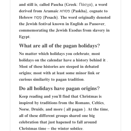
𝐚𝐧𝐝 𝐬𝐭𝐢𝐥𝐥 𝐢𝐬, 𝐜𝐚𝐥𝐥𝐞𝐝 𝐏𝐚𝐬𝐜𝐡𝐚 (𝐆𝐫𝐞𝐞𝐤: Πάσχα), 𝐚 𝐰𝐨𝐫𝐝
𝐝𝐞𝐫𝐢𝐯𝐞𝐝 𝐟𝐫𝐨𝐦 𝐀𝐫𝐚𝐦𝐚𝐢𝐜 פסחא (𝐏𝐚𝐬𝐤𝐡𝐚), 𝐜𝐨𝐠𝐧𝐚𝐭𝐞 𝐭𝐨
𝐇𝐞𝐛𝐫𝐞𝐰 פֶּסַח (𝐏𝐞𝐬𝐚𝐜𝐡). 𝐓𝐡𝐞 𝐰𝐨𝐫𝐝 𝐨𝐫𝐢𝐠𝐢𝐧𝐚𝐥𝐥𝐲 𝐝𝐞𝐧𝐨𝐭𝐞𝐝
𝐭𝐡𝐞 𝐉𝐞𝐰𝐢𝐬𝐡 𝐟𝐞𝐬𝐭𝐢𝐯𝐚𝐥 𝐤𝐧𝐨𝐰𝐧 𝐢𝐧 𝐄𝐧𝐠𝐥𝐢𝐬𝐡 𝐚𝐬 𝐏𝐚𝐬𝐬𝐨𝐯𝐞𝐫,
𝐜𝐨𝐦𝐦𝐞𝐦𝐨𝐫𝐚𝐭𝐢𝐧𝐠 𝐭𝐡𝐞 𝐉𝐞𝐰𝐢𝐬𝐡 𝐄𝐱𝐨𝐝𝐮𝐬 𝐟𝐫𝐨𝐦 𝐬𝐥𝐚𝐯𝐞𝐫𝐲 𝐢𝐧
𝐄𝐠𝐲𝐩𝐭.
𝐖𝐡𝐚𝐭 𝐚𝐫𝐞 𝐚𝐥𝐥 𝐨𝐟 𝐭𝐡𝐞 𝐩𝐚𝐠𝐚𝐧 𝐡𝐨𝐥𝐢𝐝𝐚𝐲𝐬?
𝐍𝐨 𝐦𝐚𝐭𝐭𝐞𝐫 𝐰𝐡𝐢𝐜𝐡 𝐡𝐨𝐥𝐢𝐝𝐚𝐲𝐬 𝐲𝐨𝐮 𝐜𝐞𝐥𝐞𝐛𝐫𝐚𝐭𝐞, 𝐦𝐨𝐬𝐭
𝐡𝐨𝐥𝐢𝐝𝐚𝐲𝐬 𝐨𝐧 𝐭𝐡𝐞 𝐜𝐚𝐥𝐞𝐧𝐝𝐚𝐫 𝐡𝐚𝐯𝐞 𝐚 𝐡𝐢𝐬𝐭𝐨𝐫𝐲 𝐛𝐞𝐡𝐢𝐧𝐝 𝐢𝐭 .
𝐌𝐨𝐬𝐭 𝐨𝐟 𝐭𝐡𝐞𝐬𝐞 𝐡𝐢𝐬𝐭𝐨𝐫𝐢𝐞𝐬 𝐚𝐫𝐞 𝐬𝐭𝐞𝐞𝐩𝐞𝐝 𝐢𝐧 𝐝𝐞𝐛𝐚𝐭𝐞𝐝
𝐨𝐫𝐢𝐠𝐢𝐧𝐬; 𝐦𝐨𝐬𝐭 𝐰𝐢𝐭𝐡 𝐚𝐭 𝐥𝐞𝐚𝐬𝐭 𝐬𝐨𝐦𝐞 𝐦𝐢𝐧𝐨𝐫 𝐥𝐢𝐧𝐤 𝐨𝐫
𝐜𝐮𝐫𝐢𝐨𝐮𝐬 𝐬𝐢𝐦𝐢𝐥𝐚𝐫𝐢𝐭𝐲 𝐭𝐨 𝐩𝐚𝐠𝐚𝐧 𝐭𝐫𝐚𝐝𝐢𝐭𝐢𝐨𝐧.
𝐃𝐨 𝐚𝐥𝐥 𝐡𝐨𝐥𝐢𝐝𝐚𝐲𝐬 𝐡𝐚𝐯𝐞 𝐩𝐚𝐠𝐚𝐧 𝐨𝐫𝐢𝐠𝐢𝐧𝐬?
𝐊𝐞𝐞𝐩 𝐫𝐞𝐚𝐝𝐢𝐧𝐠 𝐚𝐧𝐝 𝐲𝐨𝐮’𝐥𝐥 𝐟𝐢𝐧𝐝 𝐭𝐡𝐚𝐭 𝐂𝐡𝐫𝐢𝐬𝐭𝐦𝐚𝐬 𝐢𝐬
𝐢𝐧𝐬𝐩𝐢𝐫𝐞𝐝 𝐛𝐲 𝐭𝐫𝐚𝐝𝐢𝐭𝐢𝐨𝐧𝐬 𝐟𝐫𝐨𝐦 𝐭𝐡𝐞 𝐑𝐨𝐦𝐚𝐧𝐬, 𝐂𝐞𝐥𝐭𝐢𝐜𝐬,
𝐍𝐨𝐫𝐬𝐞, 𝐃𝐫𝐮𝐢𝐝𝐬, 𝐚𝐧𝐝 𝐦𝐨𝐫𝐞 ( 𝐚𝐥𝐥 𝐩𝐚𝐠𝐚𝐧 ). 𝐀𝐭 𝐭𝐡𝐞 𝐭𝐢𝐦𝐞,
𝐚𝐥𝐥 𝐨𝐟 𝐭𝐡𝐞𝐬𝐞 𝐝𝐢𝐟𝐟𝐞𝐫𝐞𝐧𝐭 𝐠𝐫𝐨𝐮𝐩𝐬 𝐬𝐡𝐚𝐫𝐞𝐝 𝐨𝐧𝐞 𝐛𝐢𝐠
𝐜𝐞𝐥𝐞𝐛𝐫𝐚𝐭𝐢𝐨𝐧 𝐭𝐡𝐚𝐭 𝐣𝐮𝐬𝐭 𝐡𝐚𝐩𝐞𝐧𝐞𝐝 𝐭𝐨 𝐟𝐚𝐥𝐥 𝐚𝐫𝐨𝐮𝐧𝐝
𝐂𝐡𝐫𝐢𝐬𝐭𝐦𝐚𝐬 𝐭𝐢𝐦𝐞 – 𝐭𝐡𝐞 𝐰𝐢𝐧𝐭𝐞𝐫 𝐬𝐨𝐥𝐬𝐭𝐢𝐜𝐞.