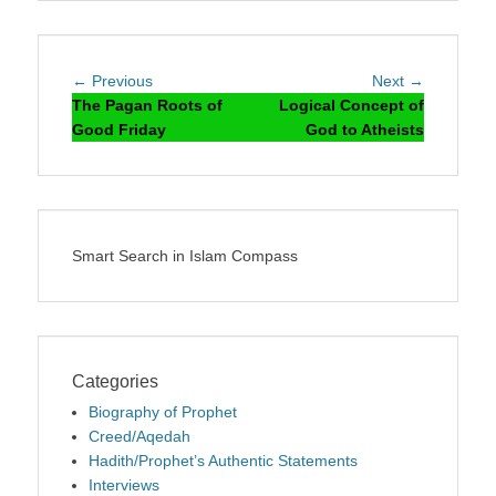
Post
Previous
Next
← Previous
Next →
navigation
post:
post:
The Pagan Roots of
Logical Concept of
Good Friday
God to Atheists
Smart Search in Islam Compass
Categories
Biography of Prophet
Creed/Aqedah
Hadith/Prophet’s Authentic Statements
Interviews