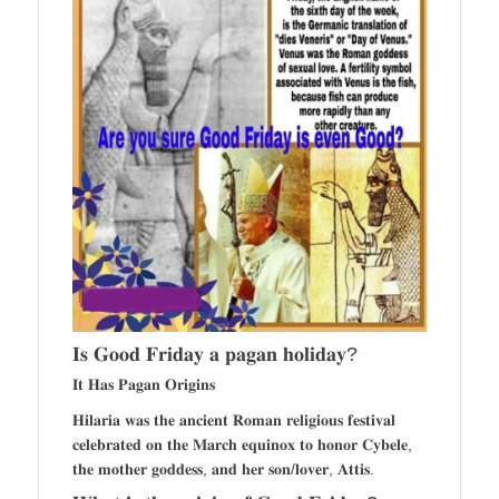
𝐈𝐬 𝐆𝐨𝐨𝐝 𝐅𝐫𝐢𝐝𝐚𝐲 𝐚 𝐩𝐚𝐠𝐚𝐧 𝐡𝐨𝐥𝐢𝐝𝐚𝐲?
𝐈𝐭 𝐇𝐚𝐬 𝐏𝐚𝐠𝐚𝐧 𝐎𝐫𝐢𝐠𝐢𝐧𝐬
𝐇𝐢𝐥𝐚𝐫𝐢𝐚 𝐰𝐚𝐬 𝐭𝐡𝐞 𝐚𝐧𝐜𝐢𝐞𝐧𝐭 𝐑𝐨𝐦𝐚𝐧 𝐫𝐞𝐥𝐢𝐠𝐢𝐨𝐮𝐬 𝐟𝐞𝐬𝐭𝐢𝐯𝐚𝐥
𝐜𝐞𝐥𝐞𝐛𝐫𝐚𝐭𝐞𝐝 𝐨𝐧 𝐭𝐡𝐞 𝐌𝐚𝐫𝐜𝐡 𝐞𝐪𝐮𝐢𝐧𝐨𝐱 𝐭𝐨 𝐡𝐨𝐧𝐨𝐫 𝐂𝐲𝐛𝐞𝐥𝐞,
𝐭𝐡𝐞 𝐦𝐨𝐭𝐡𝐞𝐫 𝐠𝐨𝐝𝐝𝐞𝐬𝐬, 𝐚𝐧𝐝 𝐡𝐞𝐫 𝐬𝐨𝐧/𝐥𝐨𝐯𝐞𝐫, 𝐀𝐭𝐭𝐢𝐬.