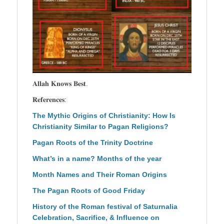
𝐀𝐥𝐥𝐚𝐡 𝐊𝐧𝐨𝐰𝐬 𝐁𝐞𝐬𝐭.
𝐑𝐞𝐟𝐞𝐫𝐞𝐧𝐜𝐞𝐬:
The Mythic Origins of Christianity: How Is
Christianity Similar to Pagan Religions?
Pagan Roots of the Trinity Doctrine
What’s in a name? Months of the year
Month Names and Their Roman Origins
The Pagan Roots of Good Friday
History of the Roman festival of Saturnalia
Celebration, Sacrifice, & Influence on