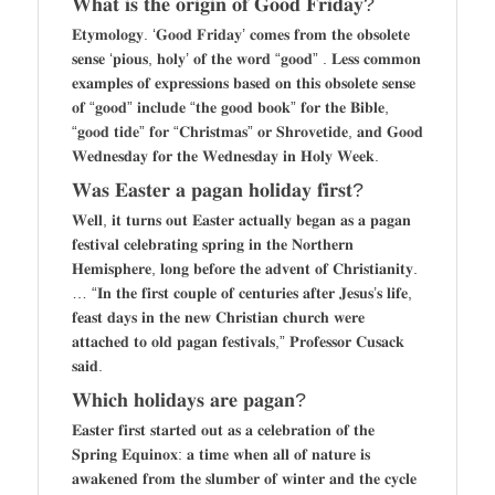
𝐖𝐡𝐚𝐭 𝐢𝐬 𝐭𝐡𝐞 𝐨𝐫𝐢𝐠𝐢𝐧 𝐨𝐟 𝐆𝐨𝐨𝐝 𝐅𝐫𝐢𝐝𝐚𝐲?
𝐄𝐭𝐲𝐦𝐨𝐥𝐨𝐠𝐲. ‘𝐆𝐨𝐨𝐝 𝐅𝐫𝐢𝐝𝐚𝐲’ 𝐜𝐨𝐦𝐞𝐬 𝐟𝐫𝐨𝐦 𝐭𝐡𝐞 𝐨𝐛𝐬𝐨𝐥𝐞𝐭𝐞
𝐬𝐞𝐧𝐬𝐞 ‘𝐩𝐢𝐨𝐮𝐬, 𝐡𝐨𝐥𝐲’ 𝐨𝐟 𝐭𝐡𝐞 𝐰𝐨𝐫𝐝 “𝐠𝐨𝐨𝐝” . 𝐋𝐞𝐬𝐬 𝐜𝐨𝐦𝐦𝐨𝐧
𝐞𝐱𝐚𝐦𝐩𝐥𝐞𝐬 𝐨𝐟 𝐞𝐱𝐩𝐫𝐞𝐬𝐬𝐢𝐨𝐧𝐬 𝐛𝐚𝐬𝐞𝐝 𝐨𝐧 𝐭𝐡𝐢𝐬 𝐨𝐛𝐬𝐨𝐥𝐞𝐭𝐞 𝐬𝐞𝐧𝐬𝐞
𝐨𝐟 “𝐠𝐨𝐨𝐝” 𝐢𝐧𝐜𝐥𝐮𝐝𝐞 “𝐭𝐡𝐞 𝐠𝐨𝐨𝐝 𝐛𝐨𝐨𝐤” 𝐟𝐨𝐫 𝐭𝐡𝐞 𝐁𝐢𝐛𝐥𝐞,
“𝐠𝐨𝐨𝐝 𝐭𝐢𝐝𝐞” 𝐟𝐨𝐫 “𝐂𝐡𝐫𝐢𝐬𝐭𝐦𝐚𝐬” 𝐨𝐫 𝐒𝐡𝐫𝐨𝐯𝐞𝐭𝐢𝐝𝐞, 𝐚𝐧𝐝 𝐆𝐨𝐨𝐝
𝐖𝐞𝐝𝐧𝐞𝐬𝐝𝐚𝐲 𝐟𝐨𝐫 𝐭𝐡𝐞 𝐖𝐞𝐝𝐧𝐞𝐬𝐝𝐚𝐲 𝐢𝐧 𝐇𝐨𝐥𝐲 𝐖𝐞𝐞𝐤.
𝐖𝐚𝐬 𝐄𝐚𝐬𝐭𝐞𝐫 𝐚 𝐩𝐚𝐠𝐚𝐧 𝐡𝐨𝐥𝐢𝐝𝐚𝐲 𝐟𝐢𝐫𝐬𝐭?
𝐖𝐞𝐥𝐥, 𝐢𝐭 𝐭𝐮𝐫𝐧𝐬 𝐨𝐮𝐭 𝐄𝐚𝐬𝐭𝐞𝐫 𝐚𝐜𝐭𝐮𝐚𝐥𝐥𝐲 𝐛𝐞𝐠𝐚𝐧 𝐚𝐬 𝐚 𝐩𝐚𝐠𝐚𝐧
𝐟𝐞𝐬𝐭𝐢𝐯𝐚𝐥 𝐜𝐞𝐥𝐞𝐛𝐫𝐚𝐭𝐢𝐧𝐠 𝐬𝐩𝐫𝐢𝐧𝐠 𝐢𝐧 𝐭𝐡𝐞 𝐍𝐨𝐫𝐭𝐡𝐞𝐫𝐧
𝐇𝐞𝐦𝐢𝐬𝐩𝐡𝐞𝐫𝐞, 𝐥𝐨𝐧𝐠 𝐛𝐞𝐟𝐨𝐫𝐞 𝐭𝐡𝐞 𝐚𝐝𝐯𝐞𝐧𝐭 𝐨𝐟 𝐂𝐡𝐫𝐢𝐬𝐭𝐢𝐚𝐧𝐢𝐭𝐲.
… “𝐈𝐧 𝐭𝐡𝐞 𝐟𝐢𝐫𝐬𝐭 𝐜𝐨𝐮𝐩𝐥𝐞 𝐨𝐟 𝐜𝐞𝐧𝐭𝐮𝐫𝐢𝐞𝐬 𝐚𝐟𝐭𝐞𝐫 𝐉𝐞𝐬𝐮𝐬’𝐬 𝐥𝐢𝐟𝐞,
𝐟𝐞𝐚𝐬𝐭 𝐝𝐚𝐲𝐬 𝐢𝐧 𝐭𝐡𝐞 𝐧𝐞𝐰 𝐂𝐡𝐫𝐢𝐬𝐭𝐢𝐚𝐧 𝐜𝐡𝐮𝐫𝐜𝐡 𝐰𝐞𝐫𝐞
𝐚𝐭𝐭𝐚𝐜𝐡𝐞𝐝 𝐭𝐨 𝐨𝐥𝐝 𝐩𝐚𝐠𝐚𝐧 𝐟𝐞𝐬𝐭𝐢𝐯𝐚𝐥𝐬,” 𝐏𝐫𝐨𝐟𝐞𝐬𝐬𝐨𝐫 𝐂𝐮𝐬𝐚𝐜𝐤
𝐬𝐚𝐢𝐝.
𝐖𝐡𝐢𝐜𝐡 𝐡𝐨𝐥𝐢𝐝𝐚𝐲𝐬 𝐚𝐫𝐞 𝐩𝐚𝐠𝐚𝐧?
𝐄𝐚𝐬𝐭𝐞𝐫 𝐟𝐢𝐫𝐬𝐭 𝐬𝐭𝐚𝐫𝐭𝐞𝐝 𝐨𝐮𝐭 𝐚𝐬 𝐚 𝐜𝐞𝐥𝐞𝐛𝐫𝐚𝐭𝐢𝐨𝐧 𝐨𝐟 𝐭𝐡𝐞
𝐒𝐩𝐫𝐢𝐧𝐠 𝐄𝐪𝐮𝐢𝐧𝐨𝐱: 𝐚 𝐭𝐢𝐦𝐞 𝐰𝐡𝐞𝐧 𝐚𝐥𝐥 𝐨𝐟 𝐧𝐚𝐭𝐮𝐫𝐞 𝐢𝐬
𝐚𝐰𝐚𝐤𝐞𝐧𝐞𝐝 𝐟𝐫𝐨𝐦 𝐭𝐡𝐞 𝐬𝐥𝐮𝐦𝐛𝐞𝐫 𝐨𝐟 𝐰𝐢𝐧𝐭𝐞𝐫 𝐚𝐧𝐝 𝐭𝐡𝐞 𝐜𝐲𝐜𝐥𝐞