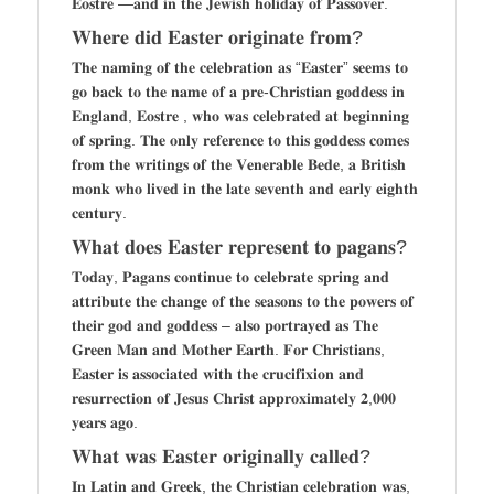
𝐄𝐨𝐬𝐭𝐫𝐞 —𝐚𝐧𝐝 𝐢𝐧 𝐭𝐡𝐞 𝐉𝐞𝐰𝐢𝐬𝐡 𝐡𝐨𝐥𝐢𝐝𝐚𝐲 𝐨𝐟 𝐏𝐚𝐬𝐬𝐨𝐯𝐞𝐫.
𝐖𝐡𝐞𝐫𝐞 𝐝𝐢𝐝 𝐄𝐚𝐬𝐭𝐞𝐫 𝐨𝐫𝐢𝐠𝐢𝐧𝐚𝐭𝐞 𝐟𝐫𝐨𝐦?
𝐓𝐡𝐞 𝐧𝐚𝐦𝐢𝐧𝐠 𝐨𝐟 𝐭𝐡𝐞 𝐜𝐞𝐥𝐞𝐛𝐫𝐚𝐭𝐢𝐨𝐧 𝐚𝐬 “𝐄𝐚𝐬𝐭𝐞𝐫” 𝐬𝐞𝐞𝐦𝐬 𝐭𝐨
𝐠𝐨 𝐛𝐚𝐜𝐤 𝐭𝐨 𝐭𝐡𝐞 𝐧𝐚𝐦𝐞 𝐨𝐟 𝐚 𝐩𝐫𝐞-𝐂𝐡𝐫𝐢𝐬𝐭𝐢𝐚𝐧 𝐠𝐨𝐝𝐝𝐞𝐬𝐬 𝐢𝐧
𝐄𝐧𝐠𝐥𝐚𝐧𝐝, 𝐄𝐨𝐬𝐭𝐫𝐞 , 𝐰𝐡𝐨 𝐰𝐚𝐬 𝐜𝐞𝐥𝐞𝐛𝐫𝐚𝐭𝐞𝐝 𝐚𝐭 𝐛𝐞𝐠𝐢𝐧𝐧𝐢𝐧𝐠
𝐨𝐟 𝐬𝐩𝐫𝐢𝐧𝐠. 𝐓𝐡𝐞 𝐨𝐧𝐥𝐲 𝐫𝐞𝐟𝐞𝐫𝐞𝐧𝐜𝐞 𝐭𝐨 𝐭𝐡𝐢𝐬 𝐠𝐨𝐝𝐝𝐞𝐬𝐬 𝐜𝐨𝐦𝐞𝐬
𝐟𝐫𝐨𝐦 𝐭𝐡𝐞 𝐰𝐫𝐢𝐭𝐢𝐧𝐠𝐬 𝐨𝐟 𝐭𝐡𝐞 𝐕𝐞𝐧𝐞𝐫𝐚𝐛𝐥𝐞 𝐁𝐞𝐝𝐞, 𝐚 𝐁𝐫𝐢𝐭𝐢𝐬𝐡
𝐦𝐨𝐧𝐤 𝐰𝐡𝐨 𝐥𝐢𝐯𝐞𝐝 𝐢𝐧 𝐭𝐡𝐞 𝐥𝐚𝐭𝐞 𝐬𝐞𝐯𝐞𝐧𝐭𝐡 𝐚𝐧𝐝 𝐞𝐚𝐫𝐥𝐲 𝐞𝐢𝐠𝐡𝐭𝐡
𝐜𝐞𝐧𝐭𝐮𝐫𝐲.
𝐖𝐡𝐚𝐭 𝐝𝐨𝐞𝐬 𝐄𝐚𝐬𝐭𝐞𝐫 𝐫𝐞𝐩𝐫𝐞𝐬𝐞𝐧𝐭 𝐭𝐨 𝐩𝐚𝐠𝐚𝐧𝐬?
𝐓𝐨𝐝𝐚𝐲, 𝐏𝐚𝐠𝐚𝐧𝐬 𝐜𝐨𝐧𝐭𝐢𝐧𝐮𝐞 𝐭𝐨 𝐜𝐞𝐥𝐞𝐛𝐫𝐚𝐭𝐞 𝐬𝐩𝐫𝐢𝐧𝐠 𝐚𝐧𝐝
𝐚𝐭𝐭𝐫𝐢𝐛𝐮𝐭𝐞 𝐭𝐡𝐞 𝐜𝐡𝐚𝐧𝐠𝐞 𝐨𝐟 𝐭𝐡𝐞 𝐬𝐞𝐚𝐬𝐨𝐧𝐬 𝐭𝐨 𝐭𝐡𝐞 𝐩𝐨𝐰𝐞𝐫𝐬 𝐨𝐟
𝐭𝐡𝐞𝐢𝐫 𝐠𝐨𝐝 𝐚𝐧𝐝 𝐠𝐨𝐝𝐝𝐞𝐬𝐬 – 𝐚𝐥𝐬𝐨 𝐩𝐨𝐫𝐭𝐫𝐚𝐲𝐞𝐝 𝐚𝐬 𝐓𝐡𝐞
𝐆𝐫𝐞𝐞𝐧 𝐌𝐚𝐧 𝐚𝐧𝐝 𝐌𝐨𝐭𝐡𝐞𝐫 𝐄𝐚𝐫𝐭𝐡. 𝐅𝐨𝐫 𝐂𝐡𝐫𝐢𝐬𝐭𝐢𝐚𝐧𝐬,
𝐄𝐚𝐬𝐭𝐞𝐫 𝐢𝐬 𝐚𝐬𝐬𝐨𝐜𝐢𝐚𝐭𝐞𝐝 𝐰𝐢𝐭𝐡 𝐭𝐡𝐞 𝐜𝐫𝐮𝐜𝐢𝐟𝐢𝐱𝐢𝐨𝐧 𝐚𝐧𝐝
𝐫𝐞𝐬𝐮𝐫𝐫𝐞𝐜𝐭𝐢𝐨𝐧 𝐨𝐟 𝐉𝐞𝐬𝐮𝐬 𝐂𝐡𝐫𝐢𝐬𝐭 𝐚𝐩𝐩𝐫𝐨𝐱𝐢𝐦𝐚𝐭𝐞𝐥𝐲 𝟐,𝟎𝟎𝟎
𝐲𝐞𝐚𝐫𝐬 𝐚𝐠𝐨.
𝐖𝐡𝐚𝐭 𝐰𝐚𝐬 𝐄𝐚𝐬𝐭𝐞𝐫 𝐨𝐫𝐢𝐠𝐢𝐧𝐚𝐥𝐥𝐲 𝐜𝐚𝐥𝐥𝐞𝐝?
𝐈𝐧 𝐋𝐚𝐭𝐢𝐧 𝐚𝐧𝐝 𝐆𝐫𝐞𝐞𝐤, 𝐭𝐡𝐞 𝐂𝐡𝐫𝐢𝐬𝐭𝐢𝐚𝐧 𝐜𝐞𝐥𝐞𝐛𝐫𝐚𝐭𝐢𝐨𝐧 𝐰𝐚𝐬,