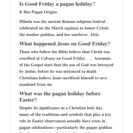
𝐈𝐬 𝐆𝐨𝐨𝐝 𝐅𝐫𝐢𝐝𝐚𝐲 𝐚 𝐩𝐚𝐠𝐚𝐧 𝐡𝐨𝐥𝐢𝐝𝐚𝐲?
𝐈𝐭 𝐇𝐚𝐬 𝐏𝐚𝐠𝐚𝐧 𝐎𝐫𝐢𝐠𝐢𝐧𝐬
𝐇𝐢𝐥𝐚𝐫𝐢𝐚 𝐰𝐚𝐬 𝐭𝐡𝐞 𝐚𝐧𝐜𝐢𝐞𝐧𝐭 𝐑𝐨𝐦𝐚𝐧 𝐫𝐞𝐥𝐢𝐠𝐢𝐨𝐮𝐬 𝐟𝐞𝐬𝐭𝐢𝐯𝐚𝐥
𝐜𝐞𝐥𝐞𝐛𝐫𝐚𝐭𝐞𝐝 𝐨𝐧 𝐭𝐡𝐞 𝐌𝐚𝐫𝐜𝐡 𝐞𝐪𝐮𝐢𝐧𝐨𝐱 𝐭𝐨 𝐡𝐨𝐧𝐨𝐫 𝐂𝐲𝐛𝐞𝐥𝐞,
𝐭𝐡𝐞 𝐦𝐨𝐭𝐡𝐞𝐫 𝐠𝐨𝐝𝐝𝐞𝐬𝐬, 𝐚𝐧𝐝 𝐡𝐞𝐫 𝐬𝐨𝐧/𝐥𝐨𝐯𝐞𝐫, 𝐀𝐭𝐭𝐢𝐬.
𝐖𝐡𝐚𝐭 𝐡𝐚𝐩𝐩𝐞𝐧𝐞𝐝 𝐉𝐞𝐬𝐮𝐬 𝐨𝐧 𝐆𝐨𝐨𝐝 𝐅𝐫𝐢𝐝𝐚𝐲?
𝐓𝐡𝐨𝐬𝐞 𝐰𝐡𝐨 𝐟𝐨𝐥𝐥𝐨𝐰 𝐭𝐡𝐞 𝐁𝐢𝐛𝐥𝐞 𝐛𝐞𝐥𝐢𝐞𝐯𝐞 𝐭𝐡𝐚𝐭 𝐂𝐡𝐫𝐢𝐬𝐭 𝐰𝐚𝐬
𝐜𝐫𝐮𝐜𝐢𝐟𝐢𝐞𝐝 𝐚𝐭 𝐂𝐚𝐥𝐯𝐚𝐫𝐲 𝐨𝐧 𝐆𝐨𝐨𝐝 𝐅𝐫𝐢𝐝𝐚𝐲 . … 𝐀𝐜𝐜𝐨𝐮𝐧𝐭𝐬
𝐨𝐟 𝐭𝐡𝐞 𝐆𝐨𝐬𝐩𝐞𝐥 𝐬𝐭𝐚𝐭𝐞 𝐭𝐡𝐚𝐭 𝐭𝐡𝐞 𝐬𝐨𝐧 𝐨𝐟 𝐆𝐨𝐝 𝐰𝐚𝐬 𝐛𝐞𝐭𝐫𝐚𝐲𝐞𝐝
𝐛𝐲 𝐉𝐮𝐝𝐚𝐬, 𝐛𝐞𝐟𝐨𝐫𝐞 𝐡𝐞 𝐰𝐚𝐬 𝐬𝐞𝐧𝐭𝐞𝐧𝐜𝐞𝐝 𝐭𝐨 𝐝𝐞𝐚𝐭𝐡.
𝐂𝐡𝐫𝐢𝐬𝐭𝐢𝐚𝐧𝐬 𝐛𝐞𝐥𝐢𝐞𝐯𝐞 𝐉𝐞𝐬𝐮𝐬 𝐬𝐚𝐜𝐫𝐢𝐟𝐢𝐜𝐞𝐝 𝐡𝐢𝐦𝐬𝐞𝐥𝐟 𝐭𝐨 𝐬𝐚𝐯𝐞
𝐦𝐚𝐧𝐤𝐢𝐧𝐝 𝐟𝐫𝐨𝐦 𝐬𝐢𝐧.
𝐖𝐡𝐚𝐭 𝐰𝐚𝐬 𝐭𝐡𝐞 𝐩𝐚𝐠𝐚𝐧 𝐡𝐨𝐥𝐢𝐝𝐚𝐲 𝐛𝐞𝐟𝐨𝐫𝐞
𝐄𝐚𝐬𝐭𝐞𝐫?
𝐃𝐞𝐬𝐩𝐢𝐭𝐞 𝐢𝐭𝐬 𝐬𝐢𝐠𝐧𝐢𝐟𝐢𝐜𝐚𝐧𝐜𝐞 𝐚𝐬 𝐚 𝐂𝐡𝐫𝐢𝐬𝐭𝐢𝐚𝐧 𝐡𝐨𝐥𝐲 𝐝𝐚𝐲,
𝐦𝐚𝐧𝐲 𝐨𝐟 𝐭𝐡𝐞 𝐭𝐫𝐚𝐝𝐢𝐭𝐢𝐨𝐧𝐬 𝐚𝐧𝐝 𝐬𝐲𝐦𝐛𝐨𝐥𝐬 𝐭𝐡𝐚𝐭 𝐩𝐥𝐚𝐲 𝐚 𝐤𝐞𝐲
𝐫𝐨𝐥𝐞 𝐢𝐧 𝐄𝐚𝐬𝐭𝐞𝐫 𝐨𝐛𝐬𝐞𝐫𝐯𝐚𝐧𝐜𝐞𝐬 𝐚𝐜𝐭𝐮𝐚𝐥𝐥𝐲 𝐡𝐚𝐯𝐞 𝐫𝐨𝐨𝐭𝐬 𝐢𝐧
𝐩𝐚𝐠𝐚𝐧 𝐜𝐞𝐥𝐞𝐛𝐫𝐚𝐭𝐢𝐨𝐧𝐬—𝐩𝐚𝐫𝐭𝐢𝐜𝐮𝐥𝐚𝐫𝐥𝐲 𝐭𝐡𝐞 𝐩𝐚𝐠𝐚𝐧 𝐠𝐨𝐝𝐝𝐞𝐬𝐬