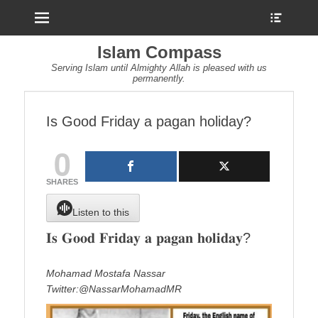
Menu
Show
Heade
Sideb
Islam Compass
Conte
Serving Islam until Almighty Allah is pleased with us
permanently.
Is Good Friday a pagan holiday?
0
SHARES
Listen to this
𝐈𝐬 𝐆𝐨𝐨𝐝 𝐅𝐫𝐢𝐝𝐚𝐲 𝐚 𝐩𝐚𝐠𝐚𝐧 𝐡𝐨𝐥𝐢𝐝𝐚𝐲?
Mohamad Mostafa Nassar
Twitter:@NassarMohamadMR