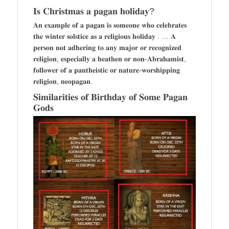
𝐈𝐬 𝐂𝐡𝐫𝐢𝐬𝐭𝐦𝐚𝐬 𝐚 𝐩𝐚𝐠𝐚𝐧 𝐡𝐨𝐥𝐢𝐝𝐚𝐲?
𝐀𝐧 𝐞𝐱𝐚𝐦𝐩𝐥𝐞 𝐨𝐟 𝐚 𝐩𝐚𝐠𝐚𝐧 𝐢𝐬 𝐬𝐨𝐦𝐞𝐨𝐧𝐞 𝐰𝐡𝐨 𝐜𝐞𝐥𝐞𝐛𝐫𝐚𝐭𝐞𝐬
𝐭𝐡𝐞 𝐰𝐢𝐧𝐭𝐞𝐫 𝐬𝐨𝐥𝐬𝐭𝐢𝐜𝐞 𝐚𝐬 𝐚 𝐫𝐞𝐥𝐢𝐠𝐢𝐨𝐮𝐬 𝐡𝐨𝐥𝐢𝐝𝐚𝐲 . … 𝐀
𝐩𝐞𝐫𝐬𝐨𝐧 𝐧𝐨𝐭 𝐚𝐝𝐡𝐞𝐫𝐢𝐧𝐠 𝐭𝐨 𝐚𝐧𝐲 𝐦𝐚𝐣𝐨𝐫 𝐨𝐫 𝐫𝐞𝐜𝐨𝐠𝐧𝐢𝐳𝐞𝐝
𝐫𝐞𝐥𝐢𝐠𝐢𝐨𝐧, 𝐞𝐬𝐩𝐞𝐜𝐢𝐚𝐥𝐥𝐲 𝐚 𝐡𝐞𝐚𝐭𝐡𝐞𝐧 𝐨𝐫 𝐧𝐨𝐧-𝐀𝐛𝐫𝐚𝐡𝐚𝐦𝐢𝐬𝐭,
𝐟𝐨𝐥𝐥𝐨𝐰𝐞𝐫 𝐨𝐟 𝐚 𝐩𝐚𝐧𝐭𝐡𝐞𝐢𝐬𝐭𝐢𝐜 𝐨𝐫 𝐧𝐚𝐭𝐮𝐫𝐞-𝐰𝐨𝐫𝐬𝐡𝐢𝐩𝐩𝐢𝐧𝐠
𝐫𝐞𝐥𝐢𝐠𝐢𝐨𝐧, 𝐧𝐞𝐨𝐩𝐚𝐠𝐚𝐧.
𝐒𝐢𝐦𝐢𝐥𝐚𝐫𝐢𝐭𝐢𝐞𝐬 𝐨𝐟 𝐁𝐢𝐫𝐭𝐡𝐝𝐚𝐲 𝐨𝐟 𝐒𝐨𝐦𝐞 𝐏𝐚𝐠𝐚𝐧
𝐆𝐨𝐝𝐬