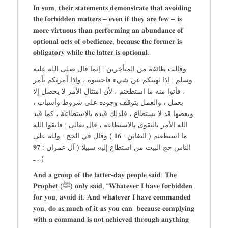
𝐈𝐧 𝐬𝐮𝐦, 𝐭𝐡𝐞𝐢𝐫 𝐬𝐭𝐚𝐭𝐞𝐦𝐞𝐧𝐭𝐬 𝐝𝐞𝐦𝐨𝐧𝐬𝐭𝐫𝐚𝐭𝐞 𝐭𝐡𝐚𝐭 𝐚𝐯𝐨𝐢𝐝𝐢𝐧𝐠
𝐭𝐡𝐞 𝐟𝐨𝐫𝐛𝐢𝐝𝐝𝐞𝐧 𝐦𝐚𝐭𝐭𝐞𝐫𝐬 – 𝐞𝐯𝐞𝐧 𝐢𝐟 𝐭𝐡𝐞𝐲 𝐚𝐫𝐞 𝐟𝐞𝐰 – 𝐢𝐬
𝐦𝐨𝐫𝐞 𝐯𝐢𝐫𝐭𝐮𝐨𝐮𝐬 𝐭𝐡𝐚𝐧 𝐩𝐞𝐫𝐟𝐨𝐫𝐦𝐢𝐧𝐠 𝐚𝐧 𝐚𝐛𝐮𝐧𝐝𝐚𝐧𝐜𝐞 𝐨𝐟
𝐨𝐩𝐭𝐢𝐨𝐧𝐚𝐥 𝐚𝐜𝐭𝐬 𝐨𝐟 𝐨𝐛𝐞𝐝𝐢𝐞𝐧𝐜𝐞, 𝐛𝐞𝐜𝐚𝐮𝐬𝐞 𝐭𝐡𝐞 𝐟𝐨𝐫𝐦𝐞𝐫 𝐢𝐬
𝐨𝐛𝐥𝐢𝐠𝐚𝐭𝐨𝐫𝐲 𝐰𝐡𝐢𝐥𝐞 𝐭𝐡𝐞 𝐥𝐚𝐭𝐭𝐞𝐫 𝐢𝐬 𝐨𝐩𝐭𝐢𝐨𝐧𝐚𝐥.
وقالت طائفة من المتأخرين : إنما قال صلى الله عليه
وسلم : إذا نهيتكم عن شيء فاجتنبوه ، وإذا أمرتكم بأمر
، فأتوا منه ما استطعتم ، لأن امتثال الأمر لا يحصل إلا
بعمل ، والعمل يتوقف وجوده على شروط وأسباب ،
وبعضها قد لا يستطاع ، فلذلك قيده بالاستطاعة ، كما قيد
الله الأمر بالتقوى بالاستطاعة ، قال تعالى : فاتقوا الله
ما استطعتم ( التغابن : 𝟏𝟔 ) وقال في الحج : ولله على
الناس حج البيت من استطاع إليه سبيلا ( آل عمران : 𝟗𝟕
) . ـ
𝐀𝐧𝐝 𝐚 𝐠𝐫𝐨𝐮𝐩 𝐨𝐟 𝐭𝐡𝐞 𝐥𝐚𝐭𝐭𝐞𝐫-𝐝𝐚𝐲 𝐩𝐞𝐨𝐩𝐥𝐞 𝐬𝐚𝐢𝐝: 𝐓𝐡𝐞
𝐏𝐫𝐨𝐩𝐡𝐞𝐭 (ﷺ) 𝐨𝐧𝐥𝐲 𝐬𝐚𝐢𝐝, “𝐖𝐡𝐚𝐭𝐞𝐯𝐞𝐫 𝐈 𝐡𝐚𝐯𝐞 𝐟𝐨𝐫𝐛𝐢𝐝𝐝𝐞𝐧
𝐟𝐨𝐫 𝐲𝐨𝐮, 𝐚𝐯𝐨𝐢𝐝 𝐢𝐭. 𝐀𝐧𝐝 𝐰𝐡𝐚𝐭𝐞𝐯𝐞𝐫 𝐈 𝐡𝐚𝐯𝐞 𝐜𝐨𝐦𝐦𝐚𝐧𝐝𝐞𝐝
𝐲𝐨𝐮, 𝐝𝐨 𝐚𝐬 𝐦𝐮𝐜𝐡 𝐨𝐟 𝐢𝐭 𝐚𝐬 𝐲𝐨𝐮 𝐜𝐚𝐧” 𝐛𝐞𝐜𝐚𝐮𝐬𝐞 𝐜𝐨𝐦𝐩𝐥𝐲𝐢𝐧𝐠
𝐰𝐢𝐭𝐡 𝐚 𝐜𝐨𝐦𝐦𝐚𝐧𝐝 𝐢𝐬 𝐧𝐨𝐭 𝐚𝐜𝐡𝐢𝐞𝐯𝐞𝐝 𝐭𝐡𝐫𝐨𝐮𝐠𝐡 𝐚𝐧𝐲𝐭𝐡𝐢𝐧𝐠