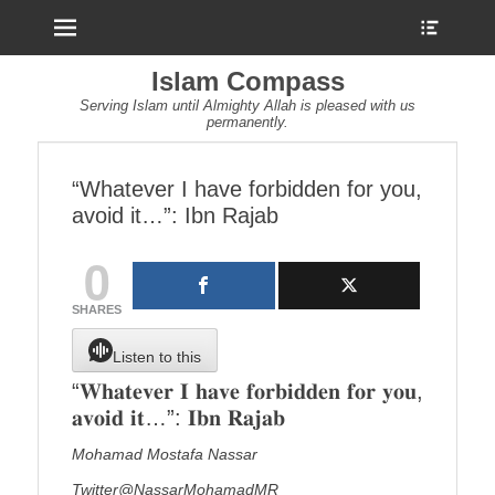
Menu
Show
Heade
Sideb
Islam Compass
Conte
Serving Islam until Almighty Allah is pleased with us
permanently.
“Whatever I have forbidden for you,
avoid it…”: Ibn Rajab
0
SHARES
Listen to this
“𝐖𝐡𝐚𝐭𝐞𝐯𝐞𝐫 𝐈 𝐡𝐚𝐯𝐞 𝐟𝐨𝐫𝐛𝐢𝐝𝐝𝐞𝐧 𝐟𝐨𝐫 𝐲𝐨𝐮,
𝐚𝐯𝐨𝐢𝐝 𝐢𝐭…”: 𝐈𝐛𝐧 𝐑𝐚𝐣𝐚𝐛
Mohamad Mostafa Nassar
Twitter@NassarMohamadMR