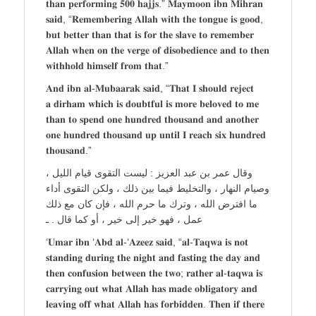
𝐭𝐡𝐚𝐧 𝐩𝐞𝐫𝐟𝐨𝐫𝐦𝐢𝐧𝐠 𝟓𝟎𝟎 𝐡𝐚𝐣𝐣𝐬.” 𝐌𝐚𝐲𝐦𝐨𝐨𝐧 𝐢𝐛𝐧 𝐌𝐢𝐡𝐫𝐚𝐧
𝐬𝐚𝐢𝐝, “𝐑𝐞𝐦𝐞𝐦𝐛𝐞𝐫𝐢𝐧𝐠 𝐀𝐥𝐥𝐚𝐡 𝐰𝐢𝐭𝐡 𝐭𝐡𝐞 𝐭𝐨𝐧𝐠𝐮𝐞 𝐢𝐬 𝐠𝐨𝐨𝐝,
𝐛𝐮𝐭 𝐛𝐞𝐭𝐭𝐞𝐫 𝐭𝐡𝐚𝐧 𝐭𝐡𝐚𝐭 𝐢𝐬 𝐟𝐨𝐫 𝐭𝐡𝐞 𝐬𝐥𝐚𝐯𝐞 𝐭𝐨 𝐫𝐞𝐦𝐞𝐦𝐛𝐞𝐫
𝐀𝐥𝐥𝐚𝐡 𝐰𝐡𝐞𝐧 𝐨𝐧 𝐭𝐡𝐞 𝐯𝐞𝐫𝐠𝐞 𝐨𝐟 𝐝𝐢𝐬𝐨𝐛𝐞𝐝𝐢𝐞𝐧𝐜𝐞 𝐚𝐧𝐝 𝐭𝐨 𝐭𝐡𝐞𝐧
𝐰𝐢𝐭𝐡𝐡𝐨𝐥𝐝 𝐡𝐢𝐦𝐬𝐞𝐥𝐟 𝐟𝐫𝐨𝐦 𝐭𝐡𝐚𝐭.”
𝐀𝐧𝐝 𝐢𝐛𝐧 𝐚𝐥-𝐌𝐮𝐛𝐚𝐚𝐫𝐚𝐤 𝐬𝐚𝐢𝐝, “𝐓𝐡𝐚𝐭 𝐈 𝐬𝐡𝐨𝐮𝐥𝐝 𝐫𝐞𝐣𝐞𝐜𝐭
𝐚 𝐝𝐢𝐫𝐡𝐚𝐦 𝐰𝐡𝐢𝐜𝐡 𝐢𝐬 𝐝𝐨𝐮𝐛𝐭𝐟𝐮𝐥 𝐢𝐬 𝐦𝐨𝐫𝐞 𝐛𝐞𝐥𝐨𝐯𝐞𝐝 𝐭𝐨 𝐦𝐞
𝐭𝐡𝐚𝐧 𝐭𝐨 𝐬𝐩𝐞𝐧𝐝 𝐨𝐧𝐞 𝐡𝐮𝐧𝐝𝐫𝐞𝐝 𝐭𝐡𝐨𝐮𝐬𝐚𝐧𝐝 𝐚𝐧𝐝 𝐚𝐧𝐨𝐭𝐡𝐞𝐫
𝐨𝐧𝐞 𝐡𝐮𝐧𝐝𝐫𝐞𝐝 𝐭𝐡𝐨𝐮𝐬𝐚𝐧𝐝 𝐮𝐩 𝐮𝐧𝐭𝐢𝐥 𝐈 𝐫𝐞𝐚𝐜𝐡 𝐬𝐢𝐱 𝐡𝐮𝐧𝐝𝐫𝐞𝐝
𝐭𝐡𝐨𝐮𝐬𝐚𝐧𝐝.”
وقال عمر بن عبد العزيز : ليست التقوى قيام الليل ،
وصيام النهار ، والتخليط فيما بين ذلك ، ولكن التقوى أداء
ما افترض الله ، وترك ما حرم الله ، فإن كان مع ذلك
عمل ، فهو خير إلى خير ، أو كما قال . ـ
‘𝐔𝐦𝐚𝐫 𝐢𝐛𝐧 ‘𝐀𝐛𝐝 𝐚𝐥-‘𝐀𝐳𝐞𝐞𝐳 𝐬𝐚𝐢𝐝, “𝐚𝐥-𝐓𝐚𝐪𝐰𝐚 𝐢𝐬 𝐧𝐨𝐭
𝐬𝐭𝐚𝐧𝐝𝐢𝐧𝐠 𝐝𝐮𝐫𝐢𝐧𝐠 𝐭𝐡𝐞 𝐧𝐢𝐠𝐡𝐭 𝐚𝐧𝐝 𝐟𝐚𝐬𝐭𝐢𝐧𝐠 𝐭𝐡𝐞 𝐝𝐚𝐲 𝐚𝐧𝐝
𝐭𝐡𝐞𝐧 𝐜𝐨𝐧𝐟𝐮𝐬𝐢𝐨𝐧 𝐛𝐞𝐭𝐰𝐞𝐞𝐧 𝐭𝐡𝐞 𝐭𝐰𝐨; 𝐫𝐚𝐭𝐡𝐞𝐫 𝐚𝐥-𝐭𝐚𝐪𝐰𝐚 𝐢𝐬
𝐜𝐚𝐫𝐫𝐲𝐢𝐧𝐠 𝐨𝐮𝐭 𝐰𝐡𝐚𝐭 𝐀𝐥𝐥𝐚𝐡 𝐡𝐚𝐬 𝐦𝐚𝐝𝐞 𝐨𝐛𝐥𝐢𝐠𝐚𝐭𝐨𝐫𝐲 𝐚𝐧𝐝
𝐥𝐞𝐚𝐯𝐢𝐧𝐠 𝐨𝐟𝐟 𝐰𝐡𝐚𝐭 𝐀𝐥𝐥𝐚𝐡 𝐡𝐚𝐬 𝐟𝐨𝐫𝐛𝐢𝐝𝐝𝐞𝐧. 𝐓𝐡𝐞𝐧 𝐢𝐟 𝐭𝐡𝐞𝐫𝐞