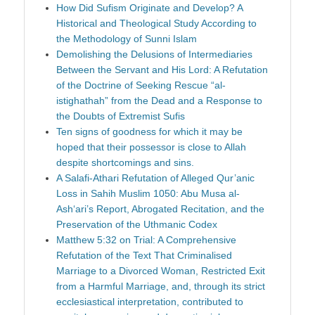
How Did Sufism Originate and Develop? A
Historical and Theological Study According to
the Methodology of Sunni Islam
Demolishing the Delusions of Intermediaries
Between the Servant and His Lord: A Refutation
of the Doctrine of Seeking Rescue “al-
istighathah” from the Dead and a Response to
the Doubts of Extremist Sufis
Ten signs of goodness for which it may be
hoped that their possessor is close to Allah
despite shortcomings and sins.
A Salafi-Athari Refutation of Alleged Qur’anic
Loss in Sahih Muslim 1050: Abu Musa al-
Ash‘ari’s Report, Abrogated Recitation, and the
Preservation of the Uthmanic Codex
Matthew 5:32 on Trial: A Comprehensive
Refutation of the Text That Criminalised
Marriage to a Divorced Woman, Restricted Exit
from a Harmful Marriage, and, through its strict
ecclesiastical interpretation, contributed to