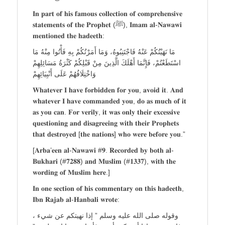
𝐈𝐧 𝐩𝐚𝐫𝐭 𝐨𝐟 𝐡𝐢𝐬 𝐟𝐚𝐦𝐨𝐮𝐬 𝐜𝐨𝐥𝐥𝐞𝐜𝐭𝐢𝐨𝐧 𝐨𝐟 𝐜𝐨𝐦𝐩𝐫𝐞𝐡𝐞𝐧𝐬𝐢𝐯𝐞
𝐬𝐭𝐚𝐭𝐞𝐦𝐞𝐧𝐭𝐬 𝐨𝐟 𝐭𝐡𝐞 𝐏𝐫𝐨𝐩𝐡𝐞𝐭 (ﷺ), 𝐈𝐦𝐚𝐦 𝐚𝐥-𝐍𝐚𝐰𝐚𝐰𝐢
𝐦𝐞𝐧𝐭𝐢𝐨𝐧𝐞𝐝 𝐭𝐡𝐞 𝐡𝐚𝐝𝐞𝐞𝐭𝐡:
مَا نَهَيْتُكُمْ عَنْهُ فَاجْتَنِبُوهُ، وَمَا أَمَرْتُكُمْ بِهِ فَأْتُوا مِنْهُ مَا
اسْتَطَعْتُمْ، فَإِنَّمَا أَهْلَكَ الَّذِينَ مِنْ قَبْلِكُمْ كَثْرَةُ مَسَائِلِهِمْ
وَاخْتِلَافُهُمْ عَلَى أَنْبِيَائِهِمْ
𝐖𝐡𝐚𝐭𝐞𝐯𝐞𝐫 𝐈 𝐡𝐚𝐯𝐞 𝐟𝐨𝐫𝐛𝐢𝐝𝐝𝐞𝐧 𝐟𝐨𝐫 𝐲𝐨𝐮, 𝐚𝐯𝐨𝐢𝐝 𝐢𝐭. 𝐀𝐧𝐝
𝐰𝐡𝐚𝐭𝐞𝐯𝐞𝐫 𝐈 𝐡𝐚𝐯𝐞 𝐜𝐨𝐦𝐦𝐚𝐧𝐝𝐞𝐝 𝐲𝐨𝐮, 𝐝𝐨 𝐚𝐬 𝐦𝐮𝐜𝐡 𝐨𝐟 𝐢𝐭
𝐚𝐬 𝐲𝐨𝐮 𝐜𝐚𝐧. 𝐅𝐨𝐫 𝐯𝐞𝐫𝐢𝐥𝐲, 𝐢𝐭 𝐰𝐚𝐬 𝐨𝐧𝐥𝐲 𝐭𝐡𝐞𝐢𝐫 𝐞𝐱𝐜𝐞𝐬𝐬𝐢𝐯𝐞
𝐪𝐮𝐞𝐬𝐭𝐢𝐨𝐧𝐢𝐧𝐠 𝐚𝐧𝐝 𝐝𝐢𝐬𝐚𝐠𝐫𝐞𝐞𝐢𝐧𝐠 𝐰𝐢𝐭𝐡 𝐭𝐡𝐞𝐢𝐫 𝐏𝐫𝐨𝐩𝐡𝐞𝐭𝐬
𝐭𝐡𝐚𝐭 𝐝𝐞𝐬𝐭𝐫𝐨𝐲𝐞𝐝 [𝐭𝐡𝐞 𝐧𝐚𝐭𝐢𝐨𝐧𝐬] 𝐰𝐡𝐨 𝐰𝐞𝐫𝐞 𝐛𝐞𝐟𝐨𝐫𝐞 𝐲𝐨𝐮.”
[𝐀𝐫𝐛𝐚’𝐞𝐞𝐧 𝐚𝐥-𝐍𝐚𝐰𝐚𝐰𝐢 #𝟗. 𝐑𝐞𝐜𝐨𝐫𝐝𝐞𝐝 𝐛𝐲 𝐛𝐨𝐭𝐡 𝐚𝐥-
𝐁𝐮𝐤𝐡𝐚𝐫𝐢 (#𝟕𝟐𝟖𝟖) 𝐚𝐧𝐝 𝐌𝐮𝐬𝐥𝐢𝐦 (#𝟏𝟑𝟑𝟕), 𝐰𝐢𝐭𝐡 𝐭𝐡𝐞
𝐰𝐨𝐫𝐝𝐢𝐧𝐠 𝐨𝐟 𝐌𝐮𝐬𝐥𝐢𝐦 𝐡𝐞𝐫𝐞.]
𝐈𝐧 𝐨𝐧𝐞 𝐬𝐞𝐜𝐭𝐢𝐨𝐧 𝐨𝐟 𝐡𝐢𝐬 𝐜𝐨𝐦𝐦𝐞𝐧𝐭𝐚𝐫𝐲 𝐨𝐧 𝐭𝐡𝐢𝐬 𝐡𝐚𝐝𝐞𝐞𝐭𝐡,
𝐈𝐛𝐧 𝐑𝐚𝐣𝐚𝐛 𝐚𝐥-𝐇𝐚𝐧𝐛𝐚𝐥𝐢 𝐰𝐫𝐨𝐭𝐞:
وقوله صلى الله عليه وسلم ” إذا نهيتكم عن شيء ،