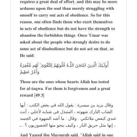
𝐫𝐞𝐪𝐮𝐢𝐫𝐞𝐬 𝐚 𝐠𝐫𝐞𝐚𝐭 𝐝𝐞𝐚𝐥 𝐨𝐟 𝐞𝐟𝐟𝐨𝐫𝐭, 𝐚𝐧𝐝 𝐭𝐡𝐢𝐬 𝐦𝐚𝐲 𝐛𝐞 𝐦𝐨𝐫𝐞
𝐚𝐫𝐝𝐮𝐨𝐮𝐬 𝐮𝐩𝐨𝐧 𝐭𝐡𝐞 𝐬𝐨𝐮𝐥 𝐭𝐡𝐚𝐧 𝐦𝐞𝐫𝐞𝐥𝐲 𝐬𝐭𝐫𝐮𝐠𝐠𝐥𝐢𝐧𝐠 𝐰𝐢𝐭𝐡
𝐨𝐧𝐞𝐬𝐞𝐥𝐟 𝐭𝐨 𝐜𝐚𝐫𝐫𝐲 𝐨𝐮𝐭 𝐚𝐜𝐭𝐬 𝐨𝐟 𝐨𝐛𝐞𝐝𝐢𝐞𝐧𝐜𝐞. 𝐒𝐨 𝐟𝐨𝐫 𝐭𝐡𝐢𝐬
𝐫𝐞𝐚𝐬𝐨𝐧, 𝐨𝐧𝐞 𝐨𝐟𝐭𝐞𝐧 𝐟𝐢𝐧𝐝𝐬 𝐭𝐡𝐨𝐬𝐞 𝐰𝐡𝐨 𝐞𝐱𝐞𝐫𝐭 𝐭𝐡𝐞𝐦𝐬𝐞𝐥𝐯𝐞𝐬
𝐢𝐧 𝐚𝐜𝐭𝐬 𝐨𝐟 𝐨𝐛𝐞𝐝𝐢𝐞𝐧𝐜𝐞 𝐛𝐮𝐭 𝐝𝐨 𝐧𝐨𝐭 𝐡𝐚𝐯𝐞 𝐭𝐡𝐞 𝐬𝐭𝐫𝐞𝐧𝐠𝐭𝐡 𝐭𝐨
𝐚𝐛𝐚𝐧𝐝𝐨𝐧 𝐭𝐡𝐞 𝐟𝐨𝐫𝐛𝐢𝐝𝐝𝐞𝐧 𝐭𝐡𝐢𝐧𝐠𝐬. 𝐎𝐧𝐜𝐞 ‘𝐔𝐦𝐚𝐫 𝐰𝐚𝐬
𝐚𝐬𝐤𝐞𝐝 𝐚𝐛𝐨𝐮𝐭 𝐭𝐡𝐞 𝐩𝐞𝐨𝐩𝐥𝐞 𝐰𝐡𝐨 𝐬𝐭𝐫𝐨𝐧𝐠𝐥𝐲 𝐝𝐞𝐬𝐢𝐫𝐞 𝐭𝐨 𝐝𝐨
𝐬𝐨𝐦𝐞 𝐚𝐜𝐭 𝐨𝐟 𝐝𝐢𝐬𝐨𝐛𝐞𝐝𝐢𝐞𝐧𝐜𝐞 𝐛𝐮𝐭 𝐝𝐨 𝐧𝐨𝐭 𝐚𝐜𝐭 𝐨𝐧 𝐭𝐡𝐚𝐭, 𝐬𝐨
𝐇𝐞 𝐬𝐚𝐢𝐝:
أُولَـٰئِكَ الَّذِينَ امْتَحَنَ اللَّـهُ قُلُوبَهُمْ لِلتَّقْوَىٰ ۚ لَهُم مَّغْفِرَ‌ةٌ
وَأَجْرٌ‌ عَظِيمٌ
𝐓𝐡𝐨𝐬𝐞 𝐚𝐫𝐞 𝐭𝐡𝐞 𝐨𝐧𝐞𝐬 𝐰𝐡𝐨𝐬𝐞 𝐡𝐞𝐚𝐫𝐭𝐬 𝐀𝐥𝐥𝐚𝐡 𝐡𝐚𝐬 𝐭𝐞𝐬𝐭𝐞𝐝
𝐟𝐨𝐫 𝐚𝐥-𝐭𝐚𝐪𝐰𝐚. 𝐅𝐨𝐫 𝐭𝐡𝐞𝐦 𝐢𝐬 𝐟𝐨𝐫𝐠𝐢𝐯𝐞𝐧𝐞𝐬𝐬 𝐚𝐧𝐝 𝐚 𝐠𝐫𝐞𝐚𝐭
𝐫𝐞𝐰𝐚𝐫𝐝 [𝟒𝟗:𝟑]
وقال يزيد بن ميسرة : يقول الله في بعض الكتب : أيها
الشاب التارك شهوته ، المتبذل في شبابه لأجلي ، أنت
عندي كبعض ملائكتي . وقال : ما أشد الشهوة في الجسد
، إنها مثل حريق النار ، وكيف ينجو منها الحصوريون ؟ . ـ
𝐀𝐧𝐝 𝐘𝐚𝐳𝐞𝐞𝐝 𝐢𝐛𝐧 𝐌𝐚𝐲𝐬𝐮𝐫𝐚𝐡 𝐬𝐚𝐢𝐝, “𝐀𝐥𝐥𝐚𝐡 𝐬𝐚𝐢𝐝 𝐢𝐧 𝐨𝐧𝐞