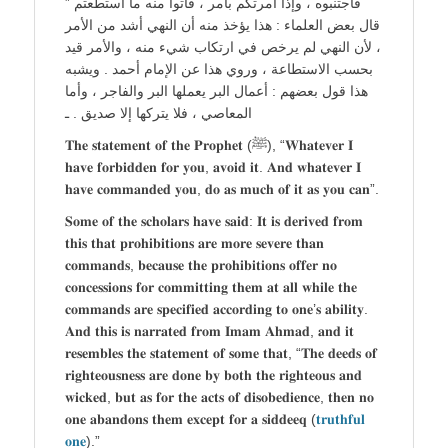
فاجتنبوه ، وإذا أمرتكم بأمر ، فأتوا منه ما استطعتم ”
قال بعض العلماء : هذا يؤخذ منه أن النهي أشد من الأمر
، لأن النهي لم يرخص في ارتكاب شيء منه ، والأمر قيد
بحسب الاستطاعة ، وروي هذا عن الإمام أحمد . ويشبه
هذا قول بعضهم : أعمال البر يعملها البر والفاجر ، وأما
المعاصي ، فلا يتركها إلا صديق . ـ
𝐓𝐡𝐞 𝐬𝐭𝐚𝐭𝐞𝐦𝐞𝐧𝐭 𝐨𝐟 𝐭𝐡𝐞 𝐏𝐫𝐨𝐩𝐡𝐞𝐭 (ﷺ), “𝐖𝐡𝐚𝐭𝐞𝐯𝐞𝐫 𝐈
𝐡𝐚𝐯𝐞 𝐟𝐨𝐫𝐛𝐢𝐝𝐝𝐞𝐧 𝐟𝐨𝐫 𝐲𝐨𝐮, 𝐚𝐯𝐨𝐢𝐝 𝐢𝐭. 𝐀𝐧𝐝 𝐰𝐡𝐚𝐭𝐞𝐯𝐞𝐫 𝐈
𝐡𝐚𝐯𝐞 𝐜𝐨𝐦𝐦𝐚𝐧𝐝𝐞𝐝 𝐲𝐨𝐮, 𝐝𝐨 𝐚𝐬 𝐦𝐮𝐜𝐡 𝐨𝐟 𝐢𝐭 𝐚𝐬 𝐲𝐨𝐮 𝐜𝐚𝐧”.
𝐒𝐨𝐦𝐞 𝐨𝐟 𝐭𝐡𝐞 𝐬𝐜𝐡𝐨𝐥𝐚𝐫𝐬 𝐡𝐚𝐯𝐞 𝐬𝐚𝐢𝐝: 𝐈𝐭 𝐢𝐬 𝐝𝐞𝐫𝐢𝐯𝐞𝐝 𝐟𝐫𝐨𝐦
𝐭𝐡𝐢𝐬 𝐭𝐡𝐚𝐭 𝐩𝐫𝐨𝐡𝐢𝐛𝐢𝐭𝐢𝐨𝐧𝐬 𝐚𝐫𝐞 𝐦𝐨𝐫𝐞 𝐬𝐞𝐯𝐞𝐫𝐞 𝐭𝐡𝐚𝐧
𝐜𝐨𝐦𝐦𝐚𝐧𝐝𝐬, 𝐛𝐞𝐜𝐚𝐮𝐬𝐞 𝐭𝐡𝐞 𝐩𝐫𝐨𝐡𝐢𝐛𝐢𝐭𝐢𝐨𝐧𝐬 𝐨𝐟𝐟𝐞𝐫 𝐧𝐨
𝐜𝐨𝐧𝐜𝐞𝐬𝐬𝐢𝐨𝐧𝐬 𝐟𝐨𝐫 𝐜𝐨𝐦𝐦𝐢𝐭𝐭𝐢𝐧𝐠 𝐭𝐡𝐞𝐦 𝐚𝐭 𝐚𝐥𝐥 𝐰𝐡𝐢𝐥𝐞 𝐭𝐡𝐞
𝐜𝐨𝐦𝐦𝐚𝐧𝐝𝐬 𝐚𝐫𝐞 𝐬𝐩𝐞𝐜𝐢𝐟𝐢𝐞𝐝 𝐚𝐜𝐜𝐨𝐫𝐝𝐢𝐧𝐠 𝐭𝐨 𝐨𝐧𝐞’𝐬 𝐚𝐛𝐢𝐥𝐢𝐭𝐲.
𝐀𝐧𝐝 𝐭𝐡𝐢𝐬 𝐢𝐬 𝐧𝐚𝐫𝐫𝐚𝐭𝐞𝐝 𝐟𝐫𝐨𝐦 𝐈𝐦𝐚𝐦 𝐀𝐡𝐦𝐚𝐝, 𝐚𝐧𝐝 𝐢𝐭
𝐫𝐞𝐬𝐞𝐦𝐛𝐥𝐞𝐬 𝐭𝐡𝐞 𝐬𝐭𝐚𝐭𝐞𝐦𝐞𝐧𝐭 𝐨𝐟 𝐬𝐨𝐦𝐞 𝐭𝐡𝐚𝐭, “𝐓𝐡𝐞 𝐝𝐞𝐞𝐝𝐬 𝐨𝐟
𝐫𝐢𝐠𝐡𝐭𝐞𝐨𝐮𝐬𝐧𝐞𝐬𝐬 𝐚𝐫𝐞 𝐝𝐨𝐧𝐞 𝐛𝐲 𝐛𝐨𝐭𝐡 𝐭𝐡𝐞 𝐫𝐢𝐠𝐡𝐭𝐞𝐨𝐮𝐬 𝐚𝐧𝐝
𝐰𝐢𝐜𝐤𝐞𝐝, 𝐛𝐮𝐭 𝐚𝐬 𝐟𝐨𝐫 𝐭𝐡𝐞 𝐚𝐜𝐭𝐬 𝐨𝐟 𝐝𝐢𝐬𝐨𝐛𝐞𝐝𝐢𝐞𝐧𝐜𝐞, 𝐭𝐡𝐞𝐧 𝐧𝐨
𝐨𝐧𝐞 𝐚𝐛𝐚𝐧𝐝𝐨𝐧𝐬 𝐭𝐡𝐞𝐦 𝐞𝐱𝐜𝐞𝐩𝐭 𝐟𝐨𝐫 𝐚 𝐬𝐢𝐝𝐝𝐞𝐞𝐪 (
𝐭𝐫𝐮𝐭𝐡𝐟𝐮𝐥
𝐨𝐧𝐞
).”