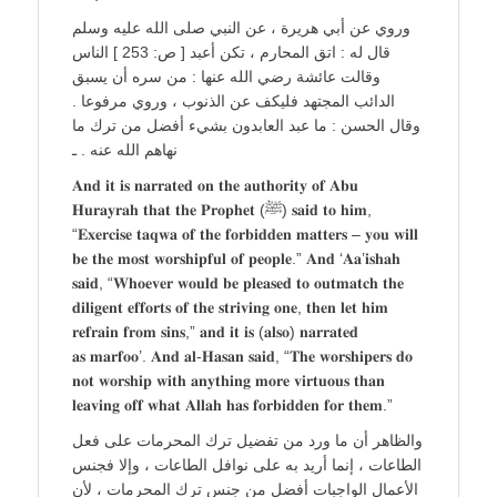
وروي عن أبي هريرة ، عن النبي صلى الله عليه وسلم
قال له : اتق المحارم ، تكن أعبد [ ص: 253 ] الناس
وقالت عائشة رضي الله عنها : من سره أن يسبق
الدائب المجتهد فليكف عن الذنوب ، وروي مرفوعا .
وقال الحسن : ما عبد العابدون بشيء أفضل من ترك ما
نهاهم الله عنه . ـ
𝐀𝐧𝐝 𝐢𝐭 𝐢𝐬 𝐧𝐚𝐫𝐫𝐚𝐭𝐞𝐝 𝐨𝐧 𝐭𝐡𝐞 𝐚𝐮𝐭𝐡𝐨𝐫𝐢𝐭𝐲 𝐨𝐟 𝐀𝐛𝐮
𝐇𝐮𝐫𝐚𝐲𝐫𝐚𝐡 𝐭𝐡𝐚𝐭 𝐭𝐡𝐞 𝐏𝐫𝐨𝐩𝐡𝐞𝐭 (ﷺ) 𝐬𝐚𝐢𝐝 𝐭𝐨 𝐡𝐢𝐦,
“𝐄𝐱𝐞𝐫𝐜𝐢𝐬𝐞 𝐭𝐚𝐪𝐰𝐚 𝐨𝐟 𝐭𝐡𝐞 𝐟𝐨𝐫𝐛𝐢𝐝𝐝𝐞𝐧 𝐦𝐚𝐭𝐭𝐞𝐫𝐬 – 𝐲𝐨𝐮 𝐰𝐢𝐥𝐥
𝐛𝐞 𝐭𝐡𝐞 𝐦𝐨𝐬𝐭 𝐰𝐨𝐫𝐬𝐡𝐢𝐩𝐟𝐮𝐥 𝐨𝐟 𝐩𝐞𝐨𝐩𝐥𝐞.” 𝐀𝐧𝐝 ‘𝐀𝐚’𝐢𝐬𝐡𝐚𝐡
𝐬𝐚𝐢𝐝, “𝐖𝐡𝐨𝐞𝐯𝐞𝐫 𝐰𝐨𝐮𝐥𝐝 𝐛𝐞 𝐩𝐥𝐞𝐚𝐬𝐞𝐝 𝐭𝐨 𝐨𝐮𝐭𝐦𝐚𝐭𝐜𝐡 𝐭𝐡𝐞
𝐝𝐢𝐥𝐢𝐠𝐞𝐧𝐭 𝐞𝐟𝐟𝐨𝐫𝐭𝐬 𝐨𝐟 𝐭𝐡𝐞 𝐬𝐭𝐫𝐢𝐯𝐢𝐧𝐠 𝐨𝐧𝐞, 𝐭𝐡𝐞𝐧 𝐥𝐞𝐭 𝐡𝐢𝐦
𝐫𝐞𝐟𝐫𝐚𝐢𝐧 𝐟𝐫𝐨𝐦 𝐬𝐢𝐧𝐬,” 𝐚𝐧𝐝 𝐢𝐭 𝐢𝐬 (𝐚𝐥𝐬𝐨) 𝐧𝐚𝐫𝐫𝐚𝐭𝐞𝐝
𝐚𝐬 𝐦𝐚𝐫𝐟𝐨𝐨’. 𝐀𝐧𝐝 𝐚𝐥-𝐇𝐚𝐬𝐚𝐧 𝐬𝐚𝐢𝐝, “𝐓𝐡𝐞 𝐰𝐨𝐫𝐬𝐡𝐢𝐩𝐞𝐫𝐬 𝐝𝐨
𝐧𝐨𝐭 𝐰𝐨𝐫𝐬𝐡𝐢𝐩 𝐰𝐢𝐭𝐡 𝐚𝐧𝐲𝐭𝐡𝐢𝐧𝐠 𝐦𝐨𝐫𝐞 𝐯𝐢𝐫𝐭𝐮𝐨𝐮𝐬 𝐭𝐡𝐚𝐧
𝐥𝐞𝐚𝐯𝐢𝐧𝐠 𝐨𝐟𝐟 𝐰𝐡𝐚𝐭 𝐀𝐥𝐥𝐚𝐡 𝐡𝐚𝐬 𝐟𝐨𝐫𝐛𝐢𝐝𝐝𝐞𝐧 𝐟𝐨𝐫 𝐭𝐡𝐞𝐦.”
والظاهر أن ما ورد من تفضيل ترك المحرمات على فعل
الطاعات ، إنما أريد به على نوافل الطاعات ، وإلا فجنس
الأعمال الواجبات أفضل من جنس ترك المحرمات ، لأن