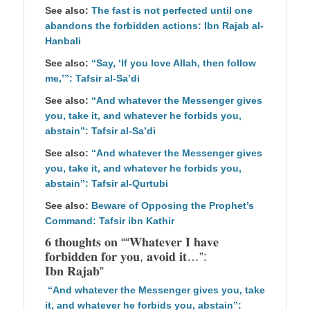
See also:
The fast is not perfected until one
abandons the forbidden actions: Ibn Rajab al-
Hanbali
See also:
“Say, ‘If you love Allah, then follow
me,’”: Tafsir al-Sa’di
See also:
“And whatever the Messenger gives
you, take it, and whatever he forbids you,
abstain”: Tafsir al-Sa’di
See also:
“And whatever the Messenger gives
you, take it, and whatever he forbids you,
abstain”: Tafsir al-Qurtubi
See also:
Beware of Opposing the Prophet’s
Command: Tafsir ibn Kathir
𝟔 𝐭𝐡𝐨𝐮𝐠𝐡𝐭𝐬 𝐨𝐧 ““𝐖𝐡𝐚𝐭𝐞𝐯𝐞𝐫 𝐈 𝐡𝐚𝐯𝐞
𝐟𝐨𝐫𝐛𝐢𝐝𝐝𝐞𝐧 𝐟𝐨𝐫 𝐲𝐨𝐮, 𝐚𝐯𝐨𝐢𝐝 𝐢𝐭…”:
𝐈𝐛𝐧 𝐑𝐚𝐣𝐚𝐛”
“And whatever the Messenger gives you, take
it, and whatever he forbids you, abstain”: