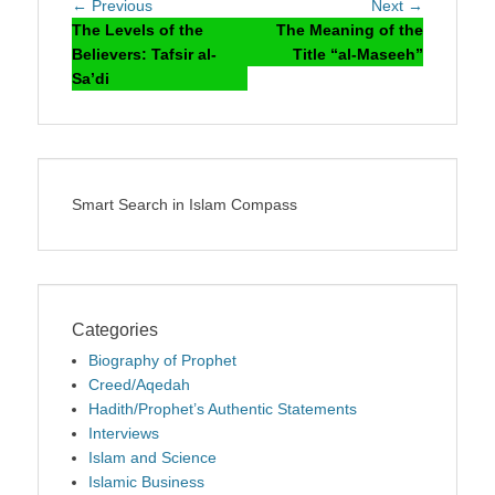
Post
Previous
Next
← Previous
Next →
navigation
post:
post:
The Levels of the
The Meaning of the
Believers: Tafsir al-
Title “al-Maseeh”
Sa’di
Smart Search in Islam Compass
Categories
Biography of Prophet
Creed/Aqedah
Hadith/Prophet’s Authentic Statements
Interviews
Islam and Science
Islamic Business