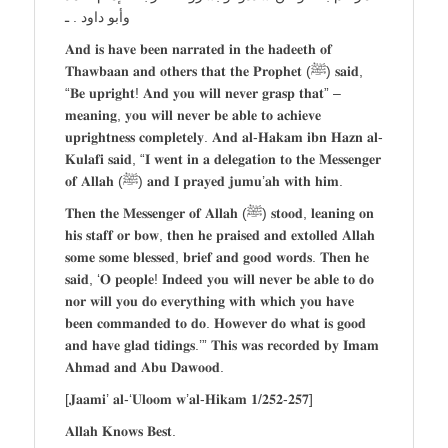
وأبو داود . ـ
𝐀𝐧𝐝 𝐢𝐬 𝐡𝐚𝐯𝐞 𝐛𝐞𝐞𝐧 𝐧𝐚𝐫𝐫𝐚𝐭𝐞𝐝 𝐢𝐧 𝐭𝐡𝐞 𝐡𝐚𝐝𝐞𝐞𝐭𝐡 𝐨𝐟
𝐓𝐡𝐚𝐰𝐛𝐚𝐚𝐧 𝐚𝐧𝐝 𝐨𝐭𝐡𝐞𝐫𝐬 𝐭𝐡𝐚𝐭 𝐭𝐡𝐞 𝐏𝐫𝐨𝐩𝐡𝐞𝐭 (ﷺ) 𝐬𝐚𝐢𝐝,
“𝐁𝐞 𝐮𝐩𝐫𝐢𝐠𝐡𝐭! 𝐀𝐧𝐝 𝐲𝐨𝐮 𝐰𝐢𝐥𝐥 𝐧𝐞𝐯𝐞𝐫 𝐠𝐫𝐚𝐬𝐩 𝐭𝐡𝐚𝐭” –
𝐦𝐞𝐚𝐧𝐢𝐧𝐠, 𝐲𝐨𝐮 𝐰𝐢𝐥𝐥 𝐧𝐞𝐯𝐞𝐫 𝐛𝐞 𝐚𝐛𝐥𝐞 𝐭𝐨 𝐚𝐜𝐡𝐢𝐞𝐯𝐞
𝐮𝐩𝐫𝐢𝐠𝐡𝐭𝐧𝐞𝐬𝐬 𝐜𝐨𝐦𝐩𝐥𝐞𝐭𝐞𝐥𝐲. 𝐀𝐧𝐝 𝐚𝐥-𝐇𝐚𝐤𝐚𝐦 𝐢𝐛𝐧 𝐇𝐚𝐳𝐧 𝐚𝐥-
𝐊𝐮𝐥𝐚𝐟𝐢 𝐬𝐚𝐢𝐝, “𝐈 𝐰𝐞𝐧𝐭 𝐢𝐧 𝐚 𝐝𝐞𝐥𝐞𝐠𝐚𝐭𝐢𝐨𝐧 𝐭𝐨 𝐭𝐡𝐞 𝐌𝐞𝐬𝐬𝐞𝐧𝐠𝐞𝐫
𝐨𝐟 𝐀𝐥𝐥𝐚𝐡 (ﷺ) 𝐚𝐧𝐝 𝐈 𝐩𝐫𝐚𝐲𝐞𝐝 𝐣𝐮𝐦𝐮’𝐚𝐡 𝐰𝐢𝐭𝐡 𝐡𝐢𝐦.
𝐓𝐡𝐞𝐧 𝐭𝐡𝐞 𝐌𝐞𝐬𝐬𝐞𝐧𝐠𝐞𝐫 𝐨𝐟 𝐀𝐥𝐥𝐚𝐡 (ﷺ) 𝐬𝐭𝐨𝐨𝐝, 𝐥𝐞𝐚𝐧𝐢𝐧𝐠 𝐨𝐧
𝐡𝐢𝐬 𝐬𝐭𝐚𝐟𝐟 𝐨𝐫 𝐛𝐨𝐰, 𝐭𝐡𝐞𝐧 𝐡𝐞 𝐩𝐫𝐚𝐢𝐬𝐞𝐝 𝐚𝐧𝐝 𝐞𝐱𝐭𝐨𝐥𝐥𝐞𝐝 𝐀𝐥𝐥𝐚𝐡
𝐬𝐨𝐦𝐞 𝐬𝐨𝐦𝐞 𝐛𝐥𝐞𝐬𝐬𝐞𝐝, 𝐛𝐫𝐢𝐞𝐟 𝐚𝐧𝐝 𝐠𝐨𝐨𝐝 𝐰𝐨𝐫𝐝𝐬. 𝐓𝐡𝐞𝐧 𝐡𝐞
𝐬𝐚𝐢𝐝, ‘𝐎 𝐩𝐞𝐨𝐩𝐥𝐞! 𝐈𝐧𝐝𝐞𝐞𝐝 𝐲𝐨𝐮 𝐰𝐢𝐥𝐥 𝐧𝐞𝐯𝐞𝐫 𝐛𝐞 𝐚𝐛𝐥𝐞 𝐭𝐨 𝐝𝐨
𝐧𝐨𝐫 𝐰𝐢𝐥𝐥 𝐲𝐨𝐮 𝐝𝐨 𝐞𝐯𝐞𝐫𝐲𝐭𝐡𝐢𝐧𝐠 𝐰𝐢𝐭𝐡 𝐰𝐡𝐢𝐜𝐡 𝐲𝐨𝐮 𝐡𝐚𝐯𝐞
𝐛𝐞𝐞𝐧 𝐜𝐨𝐦𝐦𝐚𝐧𝐝𝐞𝐝 𝐭𝐨 𝐝𝐨. 𝐇𝐨𝐰𝐞𝐯𝐞𝐫 𝐝𝐨 𝐰𝐡𝐚𝐭 𝐢𝐬 𝐠𝐨𝐨𝐝
𝐚𝐧𝐝 𝐡𝐚𝐯𝐞 𝐠𝐥𝐚𝐝 𝐭𝐢𝐝𝐢𝐧𝐠𝐬.’” 𝐓𝐡𝐢𝐬 𝐰𝐚𝐬 𝐫𝐞𝐜𝐨𝐫𝐝𝐞𝐝 𝐛𝐲 𝐈𝐦𝐚𝐦
𝐀𝐡𝐦𝐚𝐝 𝐚𝐧𝐝 𝐀𝐛𝐮 𝐃𝐚𝐰𝐨𝐨𝐝.
[𝐉𝐚𝐚𝐦𝐢’ 𝐚𝐥-‘𝐔𝐥𝐨𝐨𝐦 𝐰’𝐚𝐥-𝐇𝐢𝐤𝐚𝐦 𝟏/𝟐𝟓𝟐-𝟐𝟓𝟕]
𝐀𝐥𝐥𝐚𝐡 𝐊𝐧𝐨𝐰𝐬 𝐁𝐞𝐬𝐭.