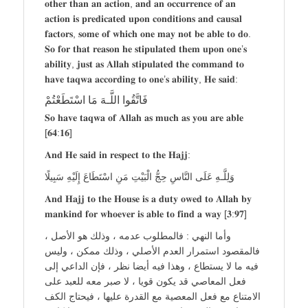
𝐨𝐭𝐡𝐞𝐫 𝐭𝐡𝐚𝐧 𝐚𝐧 𝐚𝐜𝐭𝐢𝐨𝐧, 𝐚𝐧𝐝 𝐚𝐧 𝐨𝐜𝐜𝐮𝐫𝐫𝐞𝐧𝐜𝐞 𝐨𝐟 𝐚𝐧
𝐚𝐜𝐭𝐢𝐨𝐧 𝐢𝐬 𝐩𝐫𝐞𝐝𝐢𝐜𝐚𝐭𝐞𝐝 𝐮𝐩𝐨𝐧 𝐜𝐨𝐧𝐝𝐢𝐭𝐢𝐨𝐧𝐬 𝐚𝐧𝐝 𝐜𝐚𝐮𝐬𝐚𝐥
𝐟𝐚𝐜𝐭𝐨𝐫𝐬, 𝐬𝐨𝐦𝐞 𝐨𝐟 𝐰𝐡𝐢𝐜𝐡 𝐨𝐧𝐞 𝐦𝐚𝐲 𝐧𝐨𝐭 𝐛𝐞 𝐚𝐛𝐥𝐞 𝐭𝐨 𝐝𝐨.
𝐒𝐨 𝐟𝐨𝐫 𝐭𝐡𝐚𝐭 𝐫𝐞𝐚𝐬𝐨𝐧 𝐡𝐞 𝐬𝐭𝐢𝐩𝐮𝐥𝐚𝐭𝐞𝐝 𝐭𝐡𝐞𝐦 𝐮𝐩𝐨𝐧 𝐨𝐧𝐞’𝐬
𝐚𝐛𝐢𝐥𝐢𝐭𝐲, 𝐣𝐮𝐬𝐭 𝐚𝐬 𝐀𝐥𝐥𝐚𝐡 𝐬𝐭𝐢𝐩𝐮𝐥𝐚𝐭𝐞𝐝 𝐭𝐡𝐞 𝐜𝐨𝐦𝐦𝐚𝐧𝐝 𝐭𝐨
𝐡𝐚𝐯𝐞 𝐭𝐚𝐪𝐰𝐚 𝐚𝐜𝐜𝐨𝐫𝐝𝐢𝐧𝐠 𝐭𝐨 𝐨𝐧𝐞’𝐬 𝐚𝐛𝐢𝐥𝐢𝐭𝐲, 𝐇𝐞 𝐬𝐚𝐢𝐝:
فَاتَّقُوا اللَّـهَ مَا اسْتَطَعْتُمْ
𝐒𝐨 𝐡𝐚𝐯𝐞 𝐭𝐚𝐪𝐰𝐚 𝐨𝐟 𝐀𝐥𝐥𝐚𝐡 𝐚𝐬 𝐦𝐮𝐜𝐡 𝐚𝐬 𝐲𝐨𝐮 𝐚𝐫𝐞 𝐚𝐛𝐥𝐞
[𝟔𝟒:𝟏𝟔]
𝐀𝐧𝐝 𝐇𝐞 𝐬𝐚𝐢𝐝 𝐢𝐧 𝐫𝐞𝐬𝐩𝐞𝐜𝐭 𝐭𝐨 𝐭𝐡𝐞 𝐇𝐚𝐣𝐣:
وَلِلَّـهِ عَلَى النَّاسِ حِجُّ الْبَيْتِ مَنِ اسْتَطَاعَ إِلَيْهِ سَبِيلًا
𝐀𝐧𝐝 𝐇𝐚𝐣𝐣 𝐭𝐨 𝐭𝐡𝐞 𝐇𝐨𝐮𝐬𝐞 𝐢𝐬 𝐚 𝐝𝐮𝐭𝐲 𝐨𝐰𝐞𝐝 𝐭𝐨 𝐀𝐥𝐥𝐚𝐡 𝐛𝐲
𝐦𝐚𝐧𝐤𝐢𝐧𝐝 𝐟𝐨𝐫 𝐰𝐡𝐨𝐞𝐯𝐞𝐫 𝐢𝐬 𝐚𝐛𝐥𝐞 𝐭𝐨 𝐟𝐢𝐧𝐝 𝐚 𝐰𝐚𝐲 [𝟑:𝟗𝟕]
وأما النهي : فالمطلوب عدمه ، وذلك هو الأصل ،
فالمقصود استمرار العدم الأصلي ، وذلك ممكن ، وليس
فيه ما لا يستطاع ، وهذا فيه أيضا نظر ، فإن الداعي إلى
فعل المعاصي قد يكون قويا ، لا صبر معه للعبد على
الامتناع مع فعل المعصية مع القدرة عليها ، فيحتاج الكف