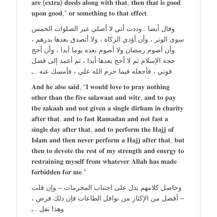
𝐚𝐫𝐞 (𝐞𝐱𝐭𝐫𝐚) 𝐝𝐞𝐞𝐝𝐬 𝐚𝐥𝐨𝐧𝐠 𝐰𝐢𝐭𝐡 𝐭𝐡𝐚𝐭, 𝐭𝐡𝐞𝐧 𝐭𝐡𝐚𝐭 𝐢𝐬 𝐠𝐨𝐨𝐝
𝐮𝐩𝐨𝐧 𝐠𝐨𝐨𝐝,” 𝐨𝐫 𝐬𝐨𝐦𝐞𝐭𝐡𝐢𝐧𝐠 𝐭𝐨 𝐭𝐡𝐚𝐭 𝐞𝐟𝐟𝐞𝐜𝐭.
وقال أيضا : وددت أني لا أصلي غير الصلوات الخمس
سوى الوتر ، وأن أؤدي الزكاة ، ولا أتصدق بعدها بدرهم ،
وأن أصوم رمضان ولا أصوم بعده يوما أبدا ، وأن أحج
حجة الإسلام ثم لا أحج بعدها أبدا ، ثم أعمد إلى فضل
قوتي ، فأجعله فيما حرم الله علي ، فأمسك عنه . ـ
𝐀𝐧𝐝 𝐡𝐞 𝐚𝐥𝐬𝐨 𝐬𝐚𝐢𝐝, “𝐈 𝐰𝐨𝐮𝐥𝐝 𝐥𝐨𝐯𝐞 𝐭𝐨 𝐩𝐫𝐚𝐲 𝐧𝐨𝐭𝐡𝐢𝐧𝐠
𝐨𝐭𝐡𝐞𝐫 𝐭𝐡𝐚𝐧 𝐭𝐡𝐞 𝐟𝐢𝐯𝐞 𝐬𝐚𝐥𝐚𝐰𝐚𝐚𝐭 𝐚𝐧𝐝 𝐰𝐢𝐭𝐫, 𝐚𝐧𝐝 𝐭𝐨 𝐩𝐚𝐲
𝐭𝐡𝐞 𝐳𝐚𝐤𝐚𝐚𝐡 𝐚𝐧𝐝 𝐧𝐨𝐭 𝐠𝐢𝐯𝐞𝐧 𝐚 𝐬𝐢𝐧𝐠𝐥𝐞 𝐝𝐢𝐫𝐡𝐚𝐦 𝐢𝐧 𝐜𝐡𝐚𝐫𝐢𝐭𝐲
𝐚𝐟𝐭𝐞𝐫 𝐭𝐡𝐚𝐭, 𝐚𝐧𝐝 𝐭𝐨 𝐟𝐚𝐬𝐭 𝐑𝐚𝐦𝐚𝐝𝐚𝐧 𝐚𝐧𝐝 𝐧𝐨𝐭 𝐟𝐚𝐬𝐭 𝐚
𝐬𝐢𝐧𝐠𝐥𝐞 𝐝𝐚𝐲 𝐚𝐟𝐭𝐞𝐫 𝐭𝐡𝐚𝐭, 𝐚𝐧𝐝 𝐭𝐨 𝐩𝐞𝐫𝐟𝐨𝐫𝐦 𝐭𝐡𝐞 𝐇𝐚𝐣𝐣 𝐨𝐟
𝐈𝐬𝐥𝐚𝐦 𝐚𝐧𝐝 𝐭𝐡𝐞𝐧 𝐧𝐞𝐯𝐞𝐫 𝐩𝐞𝐫𝐟𝐨𝐫𝐦 𝐚 𝐇𝐚𝐣𝐣 𝐚𝐟𝐭𝐞𝐫 𝐭𝐡𝐚𝐭, 𝐛𝐮𝐭
𝐭𝐡𝐞𝐧 𝐭𝐨 𝐝𝐞𝐯𝐨𝐭𝐞 𝐭𝐡𝐞 𝐫𝐞𝐬𝐭 𝐨𝐟 𝐦𝐲 𝐬𝐭𝐫𝐞𝐧𝐠𝐭𝐡 𝐚𝐧𝐝 𝐞𝐧𝐞𝐫𝐠𝐲 𝐭𝐨
𝐫𝐞𝐬𝐭𝐫𝐚𝐢𝐧𝐢𝐧𝐠 𝐦𝐲𝐬𝐞𝐥𝐟 𝐟𝐫𝐨𝐦 𝐰𝐡𝐚𝐭𝐞𝐯𝐞𝐫 𝐀𝐥𝐥𝐚𝐡 𝐡𝐚𝐬 𝐦𝐚𝐝𝐞
𝐟𝐨𝐫𝐛𝐢𝐝𝐝𝐞𝐧 𝐟𝐨𝐫 𝐦𝐞.”
وحاصل كلامهم يدل على اجتناب المحرمات – وإن قلت
– أفضل من الإكثار من نوافل الطاعات فإن ذلك فرض ،
وهذا نفل . ـ