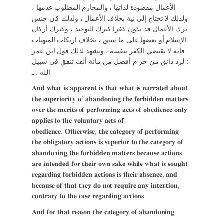
الأعمال مقصودة لذاتها ، والمحارم المطلوب عدمها ،
ولذلك لا تحتاج إلى نية بخلاف الأعمال ، ولذلك كان جنس
ترك الأعمال قد تكون كفرا كترك التوحيد ، وكترك أركان
الإسلام أو بعضها على ما سبق ، بخلاف ارتكاب المنهيات
فإنه لا يقتضي الكفر بنفسه ، ويشهد لذلك قول ابن عمر
: لرد دانق من حرام أفضل من مائة ألف تنفق في سبيل
الله . ـ
𝐀𝐧𝐝 𝐰𝐡𝐚𝐭 𝐢𝐬 𝐚𝐩𝐩𝐚𝐫𝐞𝐧𝐭 𝐢𝐬 𝐭𝐡𝐚𝐭 𝐰𝐡𝐚𝐭 𝐢𝐬 𝐧𝐚𝐫𝐫𝐚𝐭𝐞𝐝 𝐚𝐛𝐨𝐮𝐭
𝐭𝐡𝐞 𝐬𝐮𝐩𝐞𝐫𝐢𝐨𝐫𝐢𝐭𝐲 𝐨𝐟 𝐚𝐛𝐚𝐧𝐝𝐨𝐧𝐢𝐧𝐠 𝐭𝐡𝐞 𝐟𝐨𝐫𝐛𝐢𝐝𝐝𝐞𝐧 𝐦𝐚𝐭𝐭𝐞𝐫𝐬
𝐨𝐯𝐞𝐫 𝐭𝐡𝐞 𝐦𝐞𝐫𝐢𝐭𝐬 𝐨𝐟 𝐩𝐞𝐫𝐟𝐨𝐫𝐦𝐢𝐧𝐠 𝐚𝐜𝐭𝐬 𝐨𝐟 𝐨𝐛𝐞𝐝𝐢𝐞𝐧𝐜𝐞 𝐨𝐧𝐥𝐲
𝐚𝐩𝐩𝐥𝐢𝐞𝐬 𝐭𝐨 𝐭𝐡𝐞 𝐯𝐨𝐥𝐮𝐧𝐭𝐚𝐫𝐲 𝐚𝐜𝐭𝐬 𝐨𝐟
𝐨𝐛𝐞𝐝𝐢𝐞𝐧𝐜𝐞. 𝐎𝐭𝐡𝐞𝐫𝐰𝐢𝐬𝐞, 𝐭𝐡𝐞 𝐜𝐚𝐭𝐞𝐠𝐨𝐫𝐲 𝐨𝐟 𝐩𝐞𝐫𝐟𝐨𝐫𝐦𝐢𝐧𝐠
𝐭𝐡𝐞 𝐨𝐛𝐥𝐢𝐠𝐚𝐭𝐨𝐫𝐲 𝐚𝐜𝐭𝐢𝐨𝐧𝐬 𝐢𝐬 𝐬𝐮𝐩𝐞𝐫𝐢𝐨𝐫 𝐭𝐨 𝐭𝐡𝐞 𝐜𝐚𝐭𝐞𝐠𝐨𝐫𝐲 𝐨𝐟
𝐚𝐛𝐚𝐧𝐝𝐨𝐧𝐢𝐧𝐠 𝐭𝐡𝐞 𝐟𝐨𝐫𝐛𝐢𝐝𝐝𝐞𝐧 𝐦𝐚𝐭𝐭𝐞𝐫𝐬 𝐛𝐞𝐜𝐚𝐮𝐬𝐞 𝐚𝐜𝐭𝐢𝐨𝐧𝐬
𝐚𝐫𝐞 𝐢𝐧𝐭𝐞𝐧𝐝𝐞𝐝 𝐟𝐨𝐫 𝐭𝐡𝐞𝐢𝐫 𝐨𝐰𝐧 𝐬𝐚𝐤𝐞 𝐰𝐡𝐢𝐥𝐞 𝐰𝐡𝐚𝐭 𝐢𝐬 𝐬𝐨𝐮𝐠𝐡𝐭
𝐫𝐞𝐠𝐚𝐫𝐝𝐢𝐧𝐠 𝐟𝐨𝐫𝐛𝐢𝐝𝐝𝐞𝐧 𝐚𝐜𝐭𝐢𝐨𝐧𝐬 𝐢𝐬 𝐭𝐡𝐞𝐢𝐫 𝐚𝐛𝐬𝐞𝐧𝐜𝐞, 𝐚𝐧𝐝
𝐛𝐞𝐜𝐚𝐮𝐬𝐞 𝐨𝐟 𝐭𝐡𝐚𝐭 𝐭𝐡𝐞𝐲 𝐝𝐨 𝐧𝐨𝐭 𝐫𝐞𝐪𝐮𝐢𝐫𝐞 𝐚𝐧𝐲 𝐢𝐧𝐭𝐞𝐧𝐭𝐢𝐨𝐧,
𝐜𝐨𝐧𝐭𝐫𝐚𝐫𝐲 𝐭𝐨 𝐭𝐡𝐞 𝐜𝐚𝐬𝐞 𝐫𝐞𝐠𝐚𝐫𝐝𝐢𝐧𝐠 𝐚𝐜𝐭𝐢𝐨𝐧𝐬.
𝐀𝐧𝐝 𝐟𝐨𝐫 𝐭𝐡𝐚𝐭 𝐫𝐞𝐚𝐬𝐨𝐧 𝐭𝐡𝐞 𝐜𝐚𝐭𝐞𝐠𝐨𝐫𝐲 𝐨𝐟 𝐚𝐛𝐚𝐧𝐝𝐨𝐧𝐢𝐧𝐠