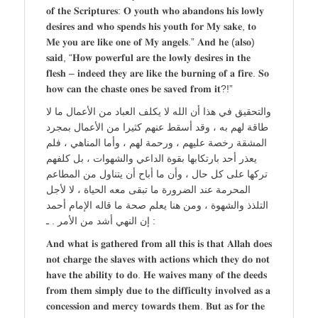
𝐨𝐟 𝐭𝐡𝐞 𝐒𝐜𝐫𝐢𝐩𝐭𝐮𝐫𝐞𝐬: 𝐎 𝐲𝐨𝐮𝐭𝐡 𝐰𝐡𝐨 𝐚𝐛𝐚𝐧𝐝𝐨𝐧𝐬 𝐡𝐢𝐬 𝐥𝐨𝐰𝐥𝐲
𝐝𝐞𝐬𝐢𝐫𝐞𝐬 𝐚𝐧𝐝 𝐰𝐡𝐨 𝐬𝐩𝐞𝐧𝐝𝐬 𝐡𝐢𝐬 𝐲𝐨𝐮𝐭𝐡 𝐟𝐨𝐫 𝐌𝐲 𝐬𝐚𝐤𝐞, 𝐭𝐨
𝐌𝐞 𝐲𝐨𝐮 𝐚𝐫𝐞 𝐥𝐢𝐤𝐞 𝐨𝐧𝐞 𝐨𝐟 𝐌𝐲 𝐚𝐧𝐠𝐞𝐥𝐬.” 𝐀𝐧𝐝 𝐡𝐞 (𝐚𝐥𝐬𝐨)
𝐬𝐚𝐢𝐝, “𝐇𝐨𝐰 𝐩𝐨𝐰𝐞𝐫𝐟𝐮𝐥 𝐚𝐫𝐞 𝐭𝐡𝐞 𝐥𝐨𝐰𝐥𝐲 𝐝𝐞𝐬𝐢𝐫𝐞𝐬 𝐢𝐧 𝐭𝐡𝐞
𝐟𝐥𝐞𝐬𝐡 – 𝐢𝐧𝐝𝐞𝐞𝐝 𝐭𝐡𝐞𝐲 𝐚𝐫𝐞 𝐥𝐢𝐤𝐞 𝐭𝐡𝐞 𝐛𝐮𝐫𝐧𝐢𝐧𝐠 𝐨𝐟 𝐚 𝐟𝐢𝐫𝐞. 𝐒𝐨
𝐡𝐨𝐰 𝐜𝐚𝐧 𝐭𝐡𝐞 𝐜𝐡𝐚𝐬𝐭𝐞 𝐨𝐧𝐞𝐬 𝐛𝐞 𝐬𝐚𝐯𝐞𝐝 𝐟𝐫𝐨𝐦 𝐢𝐭?!”
والتحقيق في هذا أن الله لا يكلف العباد من الأعمال ما لا
طاقة لهم به ، وقد أسقط عنهم كثيرا من الأعمال بمجرد
المشقة رخصة عليهم ، ورحمة لهم ، وأما المناهي ، فلم
يعذر أحد بارتكابها بقوة الداعي والشهوات ، بل كلفهم
تركها على كل حال ، وأن ما أباح أن يتناول من المطاعم
المحرمة عند الضرورة ما تبقى معه الحياة ، لا لأجل
التلذذ والشهوة ، ومن هنا يعلم صحة ما قاله الإمام أحمد
: إن النهي أشد من الأمر . ـ
𝐀𝐧𝐝 𝐰𝐡𝐚𝐭 𝐢𝐬 𝐠𝐚𝐭𝐡𝐞𝐫𝐞𝐝 𝐟𝐫𝐨𝐦 𝐚𝐥𝐥 𝐭𝐡𝐢𝐬 𝐢𝐬 𝐭𝐡𝐚𝐭 𝐀𝐥𝐥𝐚𝐡 𝐝𝐨𝐞𝐬
𝐧𝐨𝐭 𝐜𝐡𝐚𝐫𝐠𝐞 𝐭𝐡𝐞 𝐬𝐥𝐚𝐯𝐞𝐬 𝐰𝐢𝐭𝐡 𝐚𝐜𝐭𝐢𝐨𝐧𝐬 𝐰𝐡𝐢𝐜𝐡 𝐭𝐡𝐞𝐲 𝐝𝐨 𝐧𝐨𝐭
𝐡𝐚𝐯𝐞 𝐭𝐡𝐞 𝐚𝐛𝐢𝐥𝐢𝐭𝐲 𝐭𝐨 𝐝𝐨. 𝐇𝐞 𝐰𝐚𝐢𝐯𝐞𝐬 𝐦𝐚𝐧𝐲 𝐨𝐟 𝐭𝐡𝐞 𝐝𝐞𝐞𝐝𝐬
𝐟𝐫𝐨𝐦 𝐭𝐡𝐞𝐦 𝐬𝐢𝐦𝐩𝐥𝐲 𝐝𝐮𝐞 𝐭𝐨 𝐭𝐡𝐞 𝐝𝐢𝐟𝐟𝐢𝐜𝐮𝐥𝐭𝐲 𝐢𝐧𝐯𝐨𝐥𝐯𝐞𝐝 𝐚𝐬 𝐚
𝐜𝐨𝐧𝐜𝐞𝐬𝐬𝐢𝐨𝐧 𝐚𝐧𝐝 𝐦𝐞𝐫𝐜𝐲 𝐭𝐨𝐰𝐚𝐫𝐝𝐬 𝐭𝐡𝐞𝐦. 𝐁𝐮𝐭 𝐚𝐬 𝐟𝐨𝐫 𝐭𝐡𝐞