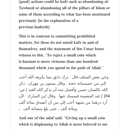
(𝐠𝐨𝐨𝐝) 𝐚𝐜𝐭𝐢𝐨𝐧𝐬 𝐜𝐨𝐮𝐥𝐝 𝐛𝐞 𝐤𝐮𝐟𝐫 𝐬𝐮𝐜𝐡 𝐚𝐬 𝐚𝐛𝐚𝐧𝐝𝐨𝐧𝐢𝐧𝐠 𝐚𝐥-
𝐓𝐚𝐰𝐡𝐞𝐞𝐝 𝐨𝐫 𝐚𝐛𝐚𝐧𝐝𝐨𝐧𝐢𝐧𝐠 𝐚𝐥𝐥 𝐨𝐟 𝐭𝐡𝐞 𝐩𝐢𝐥𝐥𝐚𝐫𝐬 𝐨𝐟 𝐈𝐬𝐥𝐚𝐦 𝐨𝐫
𝐬𝐨𝐦𝐞 𝐨𝐟 𝐭𝐡𝐞𝐦 𝐚𝐜𝐜𝐨𝐫𝐝𝐢𝐧𝐠 𝐭𝐨 𝐰𝐡𝐚𝐭 𝐡𝐚𝐬 𝐛𝐞𝐞𝐧 𝐦𝐞𝐧𝐭𝐢𝐨𝐧𝐞𝐝
𝐩𝐫𝐞𝐯𝐢𝐨𝐮𝐬𝐥𝐲 [𝐢𝐧 𝐭𝐡𝐞 𝐞𝐱𝐩𝐥𝐚𝐧𝐚𝐭𝐢𝐨𝐧 𝐨𝐟 𝐚
𝐩𝐫𝐞𝐯𝐢𝐨𝐮𝐬 𝐡𝐚𝐝𝐞𝐞𝐭𝐡].
𝐓𝐡𝐢𝐬 𝐢𝐬 𝐢𝐧 𝐜𝐨𝐧𝐭𝐫𝐚𝐬𝐭 𝐭𝐨 𝐜𝐨𝐦𝐦𝐢𝐭𝐭𝐢𝐧𝐠 𝐩𝐫𝐨𝐡𝐢𝐛𝐢𝐭𝐞𝐝
𝐦𝐚𝐭𝐭𝐞𝐫𝐬, 𝐟𝐨𝐫 𝐭𝐡𝐞𝐬𝐞 𝐝𝐨 𝐧𝐨𝐭 𝐞𝐧𝐭𝐚𝐢𝐥 𝐤𝐮𝐟𝐫 𝐢𝐧 𝐚𝐧𝐝 𝐨𝐟
𝐭𝐡𝐞𝐦𝐬𝐞𝐥𝐯𝐞𝐬, 𝐚𝐧𝐝 𝐭𝐡𝐞 𝐬𝐭𝐚𝐭𝐞𝐦𝐞𝐧𝐭 𝐨𝐟 𝐢𝐛𝐧 𝐔𝐦𝐚𝐫 𝐛𝐞𝐚𝐫𝐬
𝐰𝐢𝐭𝐧𝐞𝐬𝐬 𝐭𝐨 𝐭𝐡𝐢𝐬, “𝐓𝐨 𝐫𝐞𝐣𝐞𝐜𝐭 𝐚 𝐬𝐦𝐚𝐥𝐥 𝐜𝐨𝐢𝐧 𝐰𝐡𝐢𝐜𝐡
𝐢𝐬 𝐡𝐚𝐫𝐚𝐚𝐦 𝐢𝐬 𝐦𝐨𝐫𝐞 𝐯𝐢𝐫𝐭𝐮𝐨𝐮𝐬 𝐭𝐡𝐚𝐧 𝐨𝐧𝐞 𝐡𝐮𝐧𝐝𝐫𝐞𝐝
𝐭𝐡𝐨𝐮𝐬𝐚𝐧𝐝 𝐰𝐡𝐢𝐜𝐡 𝐲𝐨𝐮 𝐬𝐩𝐞𝐧𝐝 𝐢𝐧 𝐭𝐡𝐞 𝐩𝐚𝐭𝐡 𝐨𝐟 𝐀𝐥𝐥𝐚𝐡.”
وعن بعض السلف قال : ترك دانق مما يكرهه الله أحب
إلي من خمسمائة حجة . وقال ميمون بن مهران : ذكر
الله باللسان حسن وأفضل منه أن يذكر الله العبد [ ص:
𝟐𝟓𝟒 ] عند المعصية فيمسك عنها . وقال ابن المبارك : لأن
أرد درهما من شبهة أحب إلي من أن أتصدق بمائة ألف
ومائة ألف ، حتى بلغ ستمائة ألف . ـ
𝐀𝐧𝐝 𝐨𝐧𝐞 𝐨𝐟 𝐭𝐡𝐞 𝐬𝐚𝐥𝐚𝐟 𝐬𝐚𝐢𝐝, “𝐆𝐢𝐯𝐢𝐧𝐠 𝐮𝐩 𝐚 𝐬𝐦𝐚𝐥𝐥 𝐜𝐨𝐢𝐧
𝐰𝐡𝐢𝐜𝐡 𝐢𝐬 𝐝𝐢𝐬𝐩𝐥𝐞𝐚𝐬𝐢𝐧𝐠 𝐭𝐨 𝐀𝐥𝐥𝐚𝐡 𝐢𝐬 𝐦𝐨𝐫𝐞 𝐛𝐞𝐥𝐨𝐯𝐞𝐝 𝐭𝐨 𝐦𝐞