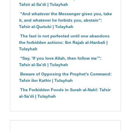
Tafsir al-Sa’di | Tulayhah
“And whatever the Messenger gives you, take
it, and whatever he forbids you, abstain”:
Tafsir al-Qurtubi | Tulayhah
The fast is not perfected until one abandons
the forbidden actions: Ibn Rajab al-Hanbali |
Tulayhah
“Say, ‘If you love Allah, then follow me’”:
Tafsir al-Sa’di | Tulayhah
Beware of Opposing the Prophet’s Command:
Tafsir ibn Kathir | Tulayhah
The Forbidden Foods in Surah al-Nahl: Tafsir
al-Sa’di | Tulayhah