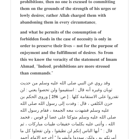
𝐩𝐫𝐨𝐡𝐢𝐛𝐢𝐭𝐢𝐨𝐧𝐬, 𝐭𝐡𝐞𝐧 𝐧𝐨 𝐨𝐧𝐞 𝐢𝐬 𝐞𝐱𝐜𝐮𝐬𝐞𝐝 𝐭𝐨 𝐜𝐨𝐦𝐦𝐢𝐭𝐭𝐢𝐧𝐠
𝐭𝐡𝐞𝐦 𝐨𝐧 𝐭𝐡𝐞 𝐠𝐫𝐨𝐮𝐧𝐝𝐬 𝐨𝐟 𝐭𝐡𝐞 𝐬𝐭𝐫𝐞𝐧𝐠𝐭𝐡 𝐨𝐟 𝐡𝐢𝐬 𝐮𝐫𝐠𝐞𝐬 𝐨𝐫
𝐥𝐨𝐰𝐥𝐲 𝐝𝐞𝐬𝐢𝐫𝐞𝐬; 𝐫𝐚𝐭𝐡𝐞𝐫 𝐀𝐥𝐥𝐚𝐡 𝐜𝐡𝐚𝐫𝐠𝐞𝐝 𝐭𝐡𝐞𝐦 𝐰𝐢𝐭𝐡
𝐚𝐛𝐚𝐧𝐝𝐨𝐧𝐢𝐧𝐠 𝐭𝐡𝐞𝐦 𝐢𝐧 𝐞𝐯𝐞𝐫𝐲 𝐜𝐢𝐫𝐜𝐮𝐦𝐬𝐭𝐚𝐧𝐜𝐞,
𝐚𝐧𝐝 𝐰𝐡𝐚𝐭 𝐡𝐞 𝐩𝐞𝐫𝐦𝐢𝐭𝐬 𝐨𝐟 𝐭𝐡𝐞 𝐜𝐨𝐧𝐬𝐮𝐦𝐩𝐭𝐢𝐨𝐧 𝐨𝐟
𝐟𝐨𝐫𝐛𝐢𝐝𝐝𝐞𝐧 𝐟𝐨𝐨𝐝𝐬 𝐢𝐧 𝐭𝐡𝐞 𝐜𝐚𝐬𝐞 𝐨𝐟 𝐧𝐞𝐜𝐞𝐬𝐬𝐢𝐭𝐲 𝐢𝐬 𝐨𝐧𝐥𝐲 𝐢𝐧
𝐨𝐫𝐝𝐞𝐫 𝐭𝐨 𝐩𝐫𝐞𝐬𝐞𝐫𝐯𝐞 𝐭𝐡𝐞𝐢𝐫 𝐥𝐢𝐯𝐞𝐬 – 𝐧𝐨𝐭 𝐟𝐨𝐫 𝐭𝐡𝐞 𝐩𝐮𝐫𝐩𝐨𝐬𝐞 𝐨𝐟
𝐞𝐧𝐣𝐨𝐲𝐦𝐞𝐧𝐭 𝐚𝐧𝐝 𝐭𝐡𝐞 𝐟𝐮𝐥𝐟𝐢𝐥𝐥𝐦𝐞𝐧𝐭 𝐨𝐟 𝐝𝐞𝐬𝐢𝐫𝐞𝐬. 𝐒𝐨 𝐟𝐫𝐨𝐦
𝐭𝐡𝐢𝐬 𝐰𝐞 𝐤𝐧𝐨𝐰 𝐭𝐡𝐞 𝐯𝐞𝐫𝐚𝐜𝐢𝐭𝐲 𝐨𝐟 𝐭𝐡𝐞 𝐬𝐭𝐚𝐭𝐞𝐦𝐞𝐧𝐭 𝐨𝐟 𝐈𝐦𝐚𝐦
𝐀𝐡𝐦𝐚𝐝, “𝐈𝐧𝐝𝐞𝐞𝐝, 𝐩𝐫𝐨𝐡𝐢𝐛𝐢𝐭𝐢𝐨𝐧𝐬 𝐚𝐫𝐞 𝐦𝐨𝐫𝐞 𝐬𝐭𝐫𝐞𝐬𝐬𝐞𝐝
𝐭𝐡𝐚𝐧 𝐜𝐨𝐦𝐦𝐚𝐧𝐝𝐬.”
وقد روي عن النبي صلى الله عليه وسلم من حديث
ثوبان وغيره أنه قال : استقيموا ولن تحصوا يعني : لن
تقدروا على الاستقامة كلها . [ ص: 𝟐𝟓𝟔 ] وروى الحكم بن
حزن الكلفي ، قال : وفدت إلى رسول الله صلى الله
عليه وسلم فشهدت معه الجمعة ، فقام رسول الله
صلى الله عليه وسلم متوكئا على عصا أو قوس ، فحمد
الله ، وأثنى عليه بكلمات خفيفات طيبات مباركات ، ثم
قال : ” أيها الناس إنكم لن تطيقوا ، ولن تفعلوا كل ما
أمرتكم به ، ولكن سددوا وأبشروا ” أخرجه الإمام أحمد