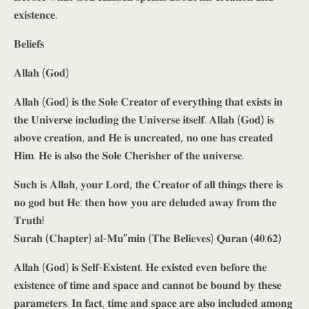
𝐞𝐱𝐢𝐬𝐭𝐞𝐧𝐜𝐞.
𝐁𝐞𝐥𝐢𝐞𝐟𝐬
𝐀𝐥𝐥𝐚𝐡 (𝐆𝐨𝐝)
𝐀𝐥𝐥𝐚𝐡 (𝐆𝐨𝐝) 𝐢𝐬 𝐭𝐡𝐞 𝐒𝐨𝐥𝐞 𝐂𝐫𝐞𝐚𝐭𝐨𝐫 𝐨𝐟 𝐞𝐯𝐞𝐫𝐲𝐭𝐡𝐢𝐧𝐠 𝐭𝐡𝐚𝐭 𝐞𝐱𝐢𝐬𝐭𝐬 𝐢𝐧
𝐭𝐡𝐞 𝐔𝐧𝐢𝐯𝐞𝐫𝐬𝐞 𝐢𝐧𝐜𝐥𝐮𝐝𝐢𝐧𝐠 𝐭𝐡𝐞 𝐔𝐧𝐢𝐯𝐞𝐫𝐬𝐞 𝐢𝐭𝐬𝐞𝐥𝐟. 𝐀𝐥𝐥𝐚𝐡 (𝐆𝐨𝐝) 𝐢𝐬
𝐚𝐛𝐨𝐯𝐞 𝐜𝐫𝐞𝐚𝐭𝐢𝐨𝐧, 𝐚𝐧𝐝 𝐇𝐞 𝐢𝐬 𝐮𝐧𝐜𝐫𝐞𝐚𝐭𝐞𝐝, 𝐧𝐨 𝐨𝐧𝐞 𝐡𝐚𝐬 𝐜𝐫𝐞𝐚𝐭𝐞𝐝
𝐇𝐢𝐦. 𝐇𝐞 𝐢𝐬 𝐚𝐥𝐬𝐨 𝐭𝐡𝐞 𝐒𝐨𝐥𝐞 𝐂𝐡𝐞𝐫𝐢𝐬𝐡𝐞𝐫 𝐨𝐟 𝐭𝐡𝐞 𝐮𝐧𝐢𝐯𝐞𝐫𝐬𝐞.
𝐒𝐮𝐜𝐡 𝐢𝐬 𝐀𝐥𝐥𝐚𝐡, 𝐲𝐨𝐮𝐫 𝐋𝐨𝐫𝐝, 𝐭𝐡𝐞 𝐂𝐫𝐞𝐚𝐭𝐨𝐫 𝐨𝐟 𝐚𝐥𝐥 𝐭𝐡𝐢𝐧𝐠𝐬 𝐭𝐡𝐞𝐫𝐞 𝐢𝐬
𝐧𝐨 𝐠𝐨𝐝 𝐛𝐮𝐭 𝐇𝐞: 𝐭𝐡𝐞𝐧 𝐡𝐨𝐰 𝐲𝐨𝐮 𝐚𝐫𝐞 𝐝𝐞𝐥𝐮𝐝𝐞𝐝 𝐚𝐰𝐚𝐲 𝐟𝐫𝐨𝐦 𝐭𝐡𝐞
𝐓𝐫𝐮𝐭𝐡!
𝐒𝐮𝐫𝐚𝐡 (𝐂𝐡𝐚𝐩𝐭𝐞𝐫) 𝐚𝐥-𝐌𝐮”𝐦𝐢𝐧 (𝐓𝐡𝐞 𝐁𝐞𝐥𝐢𝐞𝐯𝐞𝐬) 𝐐𝐮𝐫𝐚𝐧 (𝟒𝟎:𝟔𝟐)
𝐀𝐥𝐥𝐚𝐡 (𝐆𝐨𝐝) 𝐢𝐬 𝐒𝐞𝐥𝐟-𝐄𝐱𝐢𝐬𝐭𝐞𝐧𝐭. 𝐇𝐞 𝐞𝐱𝐢𝐬𝐭𝐞𝐝 𝐞𝐯𝐞𝐧 𝐛𝐞𝐟𝐨𝐫𝐞 𝐭𝐡𝐞
𝐞𝐱𝐢𝐬𝐭𝐞𝐧𝐜𝐞 𝐨𝐟 𝐭𝐢𝐦𝐞 𝐚𝐧𝐝 𝐬𝐩𝐚𝐜𝐞 𝐚𝐧𝐝 𝐜𝐚𝐧𝐧𝐨𝐭 𝐛𝐞 𝐛𝐨𝐮𝐧𝐝 𝐛𝐲 𝐭𝐡𝐞𝐬𝐞
𝐩𝐚𝐫𝐚𝐦𝐞𝐭𝐞𝐫𝐬. 𝐈𝐧 𝐟𝐚𝐜𝐭, 𝐭𝐢𝐦𝐞 𝐚𝐧𝐝 𝐬𝐩𝐚𝐜𝐞 𝐚𝐫𝐞 𝐚𝐥𝐬𝐨 𝐢𝐧𝐜𝐥𝐮𝐝𝐞𝐝 𝐚𝐦𝐨𝐧𝐠