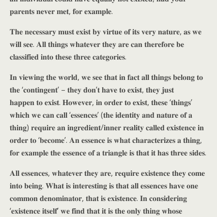
𝐩𝐚𝐫𝐞𝐧𝐭𝐬 𝐧𝐞𝐯𝐞𝐫 𝐦𝐞𝐭, 𝐟𝐨𝐫 𝐞𝐱𝐚𝐦𝐩𝐥𝐞.
𝐓𝐡𝐞 𝐧𝐞𝐜𝐞𝐬𝐬𝐚𝐫𝐲 𝐦𝐮𝐬𝐭 𝐞𝐱𝐢𝐬𝐭 𝐛𝐲 𝐯𝐢𝐫𝐭𝐮𝐞 𝐨𝐟 𝐢𝐭𝐬 𝐯𝐞𝐫𝐲 𝐧𝐚𝐭𝐮𝐫𝐞, 𝐚𝐬 𝐰𝐞
𝐰𝐢𝐥𝐥 𝐬𝐞𝐞. 𝐀𝐥𝐥 𝐭𝐡𝐢𝐧𝐠𝐬 𝐰𝐡𝐚𝐭𝐞𝐯𝐞𝐫 𝐭𝐡𝐞𝐲 𝐚𝐫𝐞 𝐜𝐚𝐧 𝐭𝐡𝐞𝐫𝐞𝐟𝐨𝐫𝐞 𝐛𝐞
𝐜𝐥𝐚𝐬𝐬𝐢𝐟𝐢𝐞𝐝 𝐢𝐧𝐭𝐨 𝐭𝐡𝐞𝐬𝐞 𝐭𝐡𝐫𝐞𝐞 𝐜𝐚𝐭𝐞𝐠𝐨𝐫𝐢𝐞𝐬.
𝐈𝐧 𝐯𝐢𝐞𝐰𝐢𝐧𝐠 𝐭𝐡𝐞 𝐰𝐨𝐫𝐥𝐝, 𝐰𝐞 𝐬𝐞𝐞 𝐭𝐡𝐚𝐭 𝐢𝐧 𝐟𝐚𝐜𝐭 𝐚𝐥𝐥 𝐭𝐡𝐢𝐧𝐠𝐬 𝐛𝐞𝐥𝐨𝐧𝐠 𝐭𝐨
𝐭𝐡𝐞 ‘𝐜𝐨𝐧𝐭𝐢𝐧𝐠𝐞𝐧𝐭’ – 𝐭𝐡𝐞𝐲 𝐝𝐨𝐧’𝐭 𝐡𝐚𝐯𝐞 𝐭𝐨 𝐞𝐱𝐢𝐬𝐭, 𝐭𝐡𝐞𝐲 𝐣𝐮𝐬𝐭
𝐡𝐚𝐩𝐩𝐞𝐧 𝐭𝐨 𝐞𝐱𝐢𝐬𝐭. 𝐇𝐨𝐰𝐞𝐯𝐞𝐫, 𝐢𝐧 𝐨𝐫𝐝𝐞𝐫 𝐭𝐨 𝐞𝐱𝐢𝐬𝐭, 𝐭𝐡𝐞𝐬𝐞 ‘𝐭𝐡𝐢𝐧𝐠𝐬’
𝐰𝐡𝐢𝐜𝐡 𝐰𝐞 𝐜𝐚𝐧 𝐜𝐚𝐥𝐥 ‘𝐞𝐬𝐬𝐞𝐧𝐜𝐞𝐬’ (𝐭𝐡𝐞 𝐢𝐝𝐞𝐧𝐭𝐢𝐭𝐲 𝐚𝐧𝐝 𝐧𝐚𝐭𝐮𝐫𝐞 𝐨𝐟 𝐚
𝐭𝐡𝐢𝐧𝐠) 𝐫𝐞𝐪𝐮𝐢𝐫𝐞 𝐚𝐧 𝐢𝐧𝐠𝐫𝐞𝐝𝐢𝐞𝐧𝐭/𝐢𝐧𝐧𝐞𝐫 𝐫𝐞𝐚𝐥𝐢𝐭𝐲 𝐜𝐚𝐥𝐥𝐞𝐝 𝐞𝐱𝐢𝐬𝐭𝐞𝐧𝐜𝐞 𝐢𝐧
𝐨𝐫𝐝𝐞𝐫 𝐭𝐨 ‘𝐛𝐞𝐜𝐨𝐦𝐞’. 𝐀𝐧 𝐞𝐬𝐬𝐞𝐧𝐜𝐞 𝐢𝐬 𝐰𝐡𝐚𝐭 𝐜𝐡𝐚𝐫𝐚𝐜𝐭𝐞𝐫𝐢𝐳𝐞𝐬 𝐚 𝐭𝐡𝐢𝐧𝐠,
𝐟𝐨𝐫 𝐞𝐱𝐚𝐦𝐩𝐥𝐞 𝐭𝐡𝐞 𝐞𝐬𝐬𝐞𝐧𝐜𝐞 𝐨𝐟 𝐚 𝐭𝐫𝐢𝐚𝐧𝐠𝐥𝐞 𝐢𝐬 𝐭𝐡𝐚𝐭 𝐢𝐭 𝐡𝐚𝐬 𝐭𝐡𝐫𝐞𝐞 𝐬𝐢𝐝𝐞𝐬.
𝐀𝐥𝐥 𝐞𝐬𝐬𝐞𝐧𝐜𝐞𝐬, 𝐰𝐡𝐚𝐭𝐞𝐯𝐞𝐫 𝐭𝐡𝐞𝐲 𝐚𝐫𝐞, 𝐫𝐞𝐪𝐮𝐢𝐫𝐞 𝐞𝐱𝐢𝐬𝐭𝐞𝐧𝐜𝐞 𝐭𝐡𝐞𝐲 𝐜𝐨𝐦𝐞
𝐢𝐧𝐭𝐨 𝐛𝐞𝐢𝐧𝐠. 𝐖𝐡𝐚𝐭 𝐢𝐬 𝐢𝐧𝐭𝐞𝐫𝐞𝐬𝐭𝐢𝐧𝐠 𝐢𝐬 𝐭𝐡𝐚𝐭 𝐚𝐥𝐥 𝐞𝐬𝐬𝐞𝐧𝐜𝐞𝐬 𝐡𝐚𝐯𝐞 𝐨𝐧𝐞
𝐜𝐨𝐦𝐦𝐨𝐧 𝐝𝐞𝐧𝐨𝐦𝐢𝐧𝐚𝐭𝐨𝐫, 𝐭𝐡𝐚𝐭 𝐢𝐬 𝐞𝐱𝐢𝐬𝐭𝐞𝐧𝐜𝐞. 𝐈𝐧 𝐜𝐨𝐧𝐬𝐢𝐝𝐞𝐫𝐢𝐧𝐠
‘𝐞𝐱𝐢𝐬𝐭𝐞𝐧𝐜𝐞 𝐢𝐭𝐬𝐞𝐥𝐟’ 𝐰𝐞 𝐟𝐢𝐧𝐝 𝐭𝐡𝐚𝐭 𝐢𝐭 𝐢𝐬 𝐭𝐡𝐞 𝐨𝐧𝐥𝐲 𝐭𝐡𝐢𝐧𝐠 𝐰𝐡𝐨𝐬𝐞