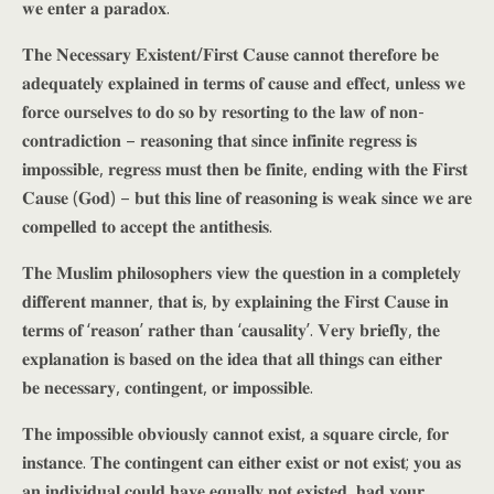
𝐰𝐞 𝐞𝐧𝐭𝐞𝐫 𝐚 𝐩𝐚𝐫𝐚𝐝𝐨𝐱.
𝐓𝐡𝐞 𝐍𝐞𝐜𝐞𝐬𝐬𝐚𝐫𝐲 𝐄𝐱𝐢𝐬𝐭𝐞𝐧𝐭/𝐅𝐢𝐫𝐬𝐭 𝐂𝐚𝐮𝐬𝐞 𝐜𝐚𝐧𝐧𝐨𝐭 𝐭𝐡𝐞𝐫𝐞𝐟𝐨𝐫𝐞 𝐛𝐞
𝐚𝐝𝐞𝐪𝐮𝐚𝐭𝐞𝐥𝐲 𝐞𝐱𝐩𝐥𝐚𝐢𝐧𝐞𝐝 𝐢𝐧 𝐭𝐞𝐫𝐦𝐬 𝐨𝐟 𝐜𝐚𝐮𝐬𝐞 𝐚𝐧𝐝 𝐞𝐟𝐟𝐞𝐜𝐭, 𝐮𝐧𝐥𝐞𝐬𝐬 𝐰𝐞
𝐟𝐨𝐫𝐜𝐞 𝐨𝐮𝐫𝐬𝐞𝐥𝐯𝐞𝐬 𝐭𝐨 𝐝𝐨 𝐬𝐨 𝐛𝐲 𝐫𝐞𝐬𝐨𝐫𝐭𝐢𝐧𝐠 𝐭𝐨 𝐭𝐡𝐞 𝐥𝐚𝐰 𝐨𝐟 𝐧𝐨𝐧-
𝐜𝐨𝐧𝐭𝐫𝐚𝐝𝐢𝐜𝐭𝐢𝐨𝐧 – 𝐫𝐞𝐚𝐬𝐨𝐧𝐢𝐧𝐠 𝐭𝐡𝐚𝐭 𝐬𝐢𝐧𝐜𝐞 𝐢𝐧𝐟𝐢𝐧𝐢𝐭𝐞 𝐫𝐞𝐠𝐫𝐞𝐬𝐬 𝐢𝐬
𝐢𝐦𝐩𝐨𝐬𝐬𝐢𝐛𝐥𝐞, 𝐫𝐞𝐠𝐫𝐞𝐬𝐬 𝐦𝐮𝐬𝐭 𝐭𝐡𝐞𝐧 𝐛𝐞 𝐟𝐢𝐧𝐢𝐭𝐞, 𝐞𝐧𝐝𝐢𝐧𝐠 𝐰𝐢𝐭𝐡 𝐭𝐡𝐞 𝐅𝐢𝐫𝐬𝐭
𝐂𝐚𝐮𝐬𝐞 (𝐆𝐨𝐝) – 𝐛𝐮𝐭 𝐭𝐡𝐢𝐬 𝐥𝐢𝐧𝐞 𝐨𝐟 𝐫𝐞𝐚𝐬𝐨𝐧𝐢𝐧𝐠 𝐢𝐬 𝐰𝐞𝐚𝐤 𝐬𝐢𝐧𝐜𝐞 𝐰𝐞 𝐚𝐫𝐞
𝐜𝐨𝐦𝐩𝐞𝐥𝐥𝐞𝐝 𝐭𝐨 𝐚𝐜𝐜𝐞𝐩𝐭 𝐭𝐡𝐞 𝐚𝐧𝐭𝐢𝐭𝐡𝐞𝐬𝐢𝐬.
𝐓𝐡𝐞 𝐌𝐮𝐬𝐥𝐢𝐦 𝐩𝐡𝐢𝐥𝐨𝐬𝐨𝐩𝐡𝐞𝐫𝐬 𝐯𝐢𝐞𝐰 𝐭𝐡𝐞 𝐪𝐮𝐞𝐬𝐭𝐢𝐨𝐧 𝐢𝐧 𝐚 𝐜𝐨𝐦𝐩𝐥𝐞𝐭𝐞𝐥𝐲
𝐝𝐢𝐟𝐟𝐞𝐫𝐞𝐧𝐭 𝐦𝐚𝐧𝐧𝐞𝐫, 𝐭𝐡𝐚𝐭 𝐢𝐬, 𝐛𝐲 𝐞𝐱𝐩𝐥𝐚𝐢𝐧𝐢𝐧𝐠 𝐭𝐡𝐞 𝐅𝐢𝐫𝐬𝐭 𝐂𝐚𝐮𝐬𝐞 𝐢𝐧
𝐭𝐞𝐫𝐦𝐬 𝐨𝐟 ‘𝐫𝐞𝐚𝐬𝐨𝐧’ 𝐫𝐚𝐭𝐡𝐞𝐫 𝐭𝐡𝐚𝐧 ‘𝐜𝐚𝐮𝐬𝐚𝐥𝐢𝐭𝐲’. 𝐕𝐞𝐫𝐲 𝐛𝐫𝐢𝐞𝐟𝐥𝐲, 𝐭𝐡𝐞
𝐞𝐱𝐩𝐥𝐚𝐧𝐚𝐭𝐢𝐨𝐧 𝐢𝐬 𝐛𝐚𝐬𝐞𝐝 𝐨𝐧 𝐭𝐡𝐞 𝐢𝐝𝐞𝐚 𝐭𝐡𝐚𝐭 𝐚𝐥𝐥 𝐭𝐡𝐢𝐧𝐠𝐬 𝐜𝐚𝐧 𝐞𝐢𝐭𝐡𝐞𝐫
𝐛𝐞 𝐧𝐞𝐜𝐞𝐬𝐬𝐚𝐫𝐲, 𝐜𝐨𝐧𝐭𝐢𝐧𝐠𝐞𝐧𝐭, 𝐨𝐫 𝐢𝐦𝐩𝐨𝐬𝐬𝐢𝐛𝐥𝐞.
𝐓𝐡𝐞 𝐢𝐦𝐩𝐨𝐬𝐬𝐢𝐛𝐥𝐞 𝐨𝐛𝐯𝐢𝐨𝐮𝐬𝐥𝐲 𝐜𝐚𝐧𝐧𝐨𝐭 𝐞𝐱𝐢𝐬𝐭, 𝐚 𝐬𝐪𝐮𝐚𝐫𝐞 𝐜𝐢𝐫𝐜𝐥𝐞, 𝐟𝐨𝐫
𝐢𝐧𝐬𝐭𝐚𝐧𝐜𝐞. 𝐓𝐡𝐞 𝐜𝐨𝐧𝐭𝐢𝐧𝐠𝐞𝐧𝐭 𝐜𝐚𝐧 𝐞𝐢𝐭𝐡𝐞𝐫 𝐞𝐱𝐢𝐬𝐭 𝐨𝐫 𝐧𝐨𝐭 𝐞𝐱𝐢𝐬𝐭; 𝐲𝐨𝐮 𝐚𝐬
𝐚𝐧 𝐢𝐧𝐝𝐢𝐯𝐢𝐝𝐮𝐚𝐥 𝐜𝐨𝐮𝐥𝐝 𝐡𝐚𝐯𝐞 𝐞𝐪𝐮𝐚𝐥𝐥𝐲 𝐧𝐨𝐭 𝐞𝐱𝐢𝐬𝐭𝐞𝐝, 𝐡𝐚𝐝 𝐲𝐨𝐮𝐫