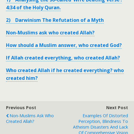
4:34 of the Holy Quran.
2) Darwinism The Refutation of a Myth
Non-Muslims ask who created Allah?
How should a Muslim answer, who created God?
If Allah created everything, who created Allah?
Who created Allah if he created everything? who
created him?
Previous Post
Next Post
Non-Muslims Ask Who
Examples Of Distorted
Created Allah?
Perception, Blindness To
Atheism Disasters And Lack
Of Comprehensive Vision