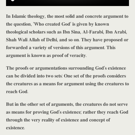
𝐈𝐧 𝐈𝐬𝐥𝐚𝐦𝐢𝐜 𝐭𝐡𝐞𝐨𝐥𝐨𝐠𝐲, 𝐭𝐡𝐞 𝐦𝐨𝐬𝐭 𝐬𝐨𝐥𝐢𝐝 𝐚𝐧𝐝 𝐜𝐨𝐧𝐜𝐫𝐞𝐭𝐞 𝐚𝐫𝐠𝐮𝐦𝐞𝐧𝐭 𝐭𝐨
𝐭𝐡𝐞 𝐪𝐮𝐞𝐬𝐭𝐢𝐨𝐧, ‘𝐖𝐡𝐨 𝐜𝐫𝐞𝐚𝐭𝐞𝐝 𝐆𝐨𝐝’ 𝐢𝐬 𝐠𝐢𝐯𝐞𝐧 𝐛𝐲 𝐤𝐧𝐨𝐰𝐧
𝐭𝐡𝐞𝐨𝐥𝐨𝐠𝐢𝐜𝐚𝐥 𝐬𝐜𝐡𝐨𝐥𝐚𝐫𝐬 𝐬𝐮𝐜𝐡 𝐚𝐬 𝐈𝐛𝐧 𝐒𝐢𝐧𝐚, 𝐀𝐥-𝐅𝐚𝐫𝐚𝐛𝐢, 𝐈𝐛𝐧 𝐀𝐫𝐚𝐛𝐢,
𝐒𝐡𝐚𝐡 𝐖𝐚𝐥𝐢 𝐀𝐥𝐥𝐚𝐡 𝐨𝐟 𝐃𝐞𝐥𝐡𝐢, 𝐚𝐧𝐝 𝐬𝐨 𝐨𝐧. 𝐓𝐡𝐞𝐲 𝐡𝐚𝐯𝐞 𝐩𝐫𝐨𝐩𝐨𝐬𝐞𝐝 𝐨𝐫
𝐟𝐨𝐫𝐰𝐚𝐫𝐝𝐞𝐝 𝐚 𝐯𝐚𝐫𝐢𝐞𝐭𝐲 𝐨𝐟 𝐯𝐞𝐫𝐬𝐢𝐨𝐧𝐬 𝐨𝐟 𝐭𝐡𝐢𝐬 𝐚𝐫𝐠𝐮𝐦𝐞𝐧𝐭. 𝐓𝐡𝐢𝐬
𝐚𝐫𝐠𝐮𝐦𝐞𝐧𝐭 𝐢𝐬 𝐤𝐧𝐨𝐰𝐧 𝐚𝐬 𝐩𝐫𝐨𝐨𝐟 𝐨𝐟 𝐯𝐞𝐫𝐚𝐜𝐢𝐭𝐲.
𝐓𝐡𝐞 𝐩𝐫𝐨𝐨𝐟𝐬 𝐨𝐫 𝐚𝐫𝐠𝐮𝐦𝐞𝐧𝐭𝐚𝐭𝐢𝐨𝐧𝐬 𝐬𝐮𝐫𝐫𝐨𝐮𝐧𝐝𝐢𝐧𝐠 𝐆𝐨𝐝’𝐬 𝐞𝐱𝐢𝐬𝐭𝐞𝐧𝐜𝐞
𝐜𝐚𝐧 𝐛𝐞 𝐝𝐢𝐯𝐢𝐝𝐞𝐝 𝐢𝐧𝐭𝐨 𝐭𝐰𝐨 𝐬𝐞𝐭𝐬: 𝐎𝐧𝐞 𝐬𝐞𝐭 𝐨𝐟 𝐭𝐡𝐞 𝐩𝐫𝐨𝐨𝐟𝐬 𝐜𝐨𝐧𝐬𝐢𝐝𝐞𝐫𝐬
𝐭𝐡𝐞 𝐜𝐫𝐞𝐚𝐭𝐮𝐫𝐞𝐬 𝐚𝐬 𝐚 𝐦𝐞𝐚𝐧𝐬 𝐟𝐨𝐫 𝐚𝐫𝐠𝐮𝐦𝐞𝐧𝐭 𝐮𝐬𝐢𝐧𝐠 𝐭𝐡𝐞 𝐜𝐫𝐞𝐚𝐭𝐮𝐫𝐞𝐬 𝐭𝐨
𝐫𝐞𝐚𝐜𝐡 𝐆𝐨𝐝.
𝐁𝐮𝐭 𝐢𝐧 𝐭𝐡𝐞 𝐨𝐭𝐡𝐞𝐫 𝐬𝐞𝐭 𝐨𝐟 𝐚𝐫𝐠𝐮𝐦𝐞𝐧𝐭𝐬, 𝐭𝐡𝐞 𝐜𝐫𝐞𝐚𝐭𝐮𝐫𝐞𝐬 𝐝𝐨 𝐧𝐨𝐭 𝐬𝐞𝐫𝐯𝐞
𝐚𝐬 𝐦𝐞𝐚𝐧𝐬 𝐟𝐨𝐫 𝐩𝐫𝐨𝐯𝐢𝐧𝐠 𝐆𝐨𝐝’𝐬 𝐞𝐱𝐢𝐬𝐭𝐞𝐧𝐜𝐞; 𝐫𝐚𝐭𝐡𝐞𝐫 𝐭𝐡𝐞𝐲 𝐫𝐞𝐚𝐜𝐡 𝐆𝐨𝐝
𝐭𝐡𝐫𝐨𝐮𝐠𝐡 𝐭𝐡𝐞 𝐯𝐞𝐫𝐲 𝐫𝐞𝐚𝐥𝐢𝐭𝐲 𝐨𝐟 𝐞𝐱𝐢𝐬𝐭𝐞𝐧𝐜𝐞 𝐚𝐧𝐝 𝐜𝐨𝐧𝐜𝐞𝐩𝐭 𝐨𝐟
𝐞𝐱𝐢𝐬𝐭𝐞𝐧𝐜𝐞.