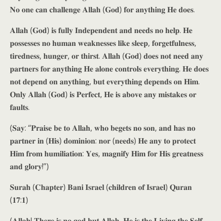
𝐍𝐨 𝐨𝐧𝐞 𝐜𝐚𝐧 𝐜𝐡𝐚𝐥𝐥𝐞𝐧𝐠𝐞 𝐀𝐥𝐥𝐚𝐡 (𝐆𝐨𝐝) 𝐟𝐨𝐫 𝐚𝐧𝐲𝐭𝐡𝐢𝐧𝐠 𝐇𝐞 𝐝𝐨𝐞𝐬.
𝐀𝐥𝐥𝐚𝐡 (𝐆𝐨𝐝) 𝐢𝐬 𝐟𝐮𝐥𝐥𝐲 𝐈𝐧𝐝𝐞𝐩𝐞𝐧𝐝𝐞𝐧𝐭 𝐚𝐧𝐝 𝐧𝐞𝐞𝐝𝐬 𝐧𝐨 𝐡𝐞𝐥𝐩. 𝐇𝐞
𝐩𝐨𝐬𝐬𝐞𝐬𝐬𝐞𝐬 𝐧𝐨 𝐡𝐮𝐦𝐚𝐧 𝐰𝐞𝐚𝐤𝐧𝐞𝐬𝐬𝐞𝐬 𝐥𝐢𝐤𝐞 𝐬𝐥𝐞𝐞𝐩, 𝐟𝐨𝐫𝐠𝐞𝐭𝐟𝐮𝐥𝐧𝐞𝐬𝐬,
𝐭𝐢𝐫𝐞𝐝𝐧𝐞𝐬𝐬, 𝐡𝐮𝐧𝐠𝐞𝐫, 𝐨𝐫 𝐭𝐡𝐢𝐫𝐬𝐭. 𝐀𝐥𝐥𝐚𝐡 (𝐆𝐨𝐝) 𝐝𝐨𝐞𝐬 𝐧𝐨𝐭 𝐧𝐞𝐞𝐝 𝐚𝐧𝐲
𝐩𝐚𝐫𝐭𝐧𝐞𝐫𝐬 𝐟𝐨𝐫 𝐚𝐧𝐲𝐭𝐡𝐢𝐧𝐠 𝐇𝐞 𝐚𝐥𝐨𝐧𝐞 𝐜𝐨𝐧𝐭𝐫𝐨𝐥𝐬 𝐞𝐯𝐞𝐫𝐲𝐭𝐡𝐢𝐧𝐠. 𝐇𝐞 𝐝𝐨𝐞𝐬
𝐧𝐨𝐭 𝐝𝐞𝐩𝐞𝐧𝐝 𝐨𝐧 𝐚𝐧𝐲𝐭𝐡𝐢𝐧𝐠, 𝐛𝐮𝐭 𝐞𝐯𝐞𝐫𝐲𝐭𝐡𝐢𝐧𝐠 𝐝𝐞𝐩𝐞𝐧𝐝𝐬 𝐨𝐧 𝐇𝐢𝐦.
𝐎𝐧𝐥𝐲 𝐀𝐥𝐥𝐚𝐡 (𝐆𝐨𝐝) 𝐢𝐬 𝐏𝐞𝐫𝐟𝐞𝐜𝐭, 𝐇𝐞 𝐢𝐬 𝐚𝐛𝐨𝐯𝐞 𝐚𝐧𝐲 𝐦𝐢𝐬𝐭𝐚𝐤𝐞𝐬 𝐨𝐫
𝐟𝐚𝐮𝐥𝐭𝐬.
(𝐒𝐚𝐲: “𝐏𝐫𝐚𝐢𝐬𝐞 𝐛𝐞 𝐭𝐨 𝐀𝐥𝐥𝐚𝐡, 𝐰𝐡𝐨 𝐛𝐞𝐠𝐞𝐭𝐬 𝐧𝐨 𝐬𝐨𝐧, 𝐚𝐧𝐝 𝐡𝐚𝐬 𝐧𝐨
𝐩𝐚𝐫𝐭𝐧𝐞𝐫 𝐢𝐧 (𝐇𝐢𝐬) 𝐝𝐨𝐦𝐢𝐧𝐢𝐨𝐧: 𝐧𝐨𝐫 (𝐧𝐞𝐞𝐝𝐬) 𝐇𝐞 𝐚𝐧𝐲 𝐭𝐨 𝐩𝐫𝐨𝐭𝐞𝐜𝐭
𝐇𝐢𝐦 𝐟𝐫𝐨𝐦 𝐡𝐮𝐦𝐢𝐥𝐢𝐚𝐭𝐢𝐨𝐧: 𝐘𝐞𝐬, 𝐦𝐚𝐠𝐧𝐢𝐟𝐲 𝐇𝐢𝐦 𝐟𝐨𝐫 𝐇𝐢𝐬 𝐠𝐫𝐞𝐚𝐭𝐧𝐞𝐬𝐬
𝐚𝐧𝐝 𝐠𝐥𝐨𝐫𝐲!”)
𝐒𝐮𝐫𝐚𝐡 (𝐂𝐡𝐚𝐩𝐭𝐞𝐫) 𝐁𝐚𝐧𝐢 𝐈𝐬𝐫𝐚𝐞𝐥 (𝐜𝐡𝐢𝐥𝐝𝐫𝐞𝐧 𝐨𝐟 𝐈𝐬𝐫𝐚𝐞𝐥) 𝐐𝐮𝐫𝐚𝐧
(𝟏𝟕:𝟏)
(𝐀𝐥𝐥𝐚𝐡! 𝐓𝐡𝐞𝐫𝐞 𝐢𝐬 𝐧𝐨 𝐠𝐨𝐝 𝐛𝐮𝐭 𝐀𝐥𝐥𝐚𝐡, 𝐇𝐞 𝐢𝐬 𝐭𝐡𝐞 𝐋𝐢𝐯𝐢𝐧𝐠 𝐭𝐡𝐞 𝐒𝐞𝐥𝐟-