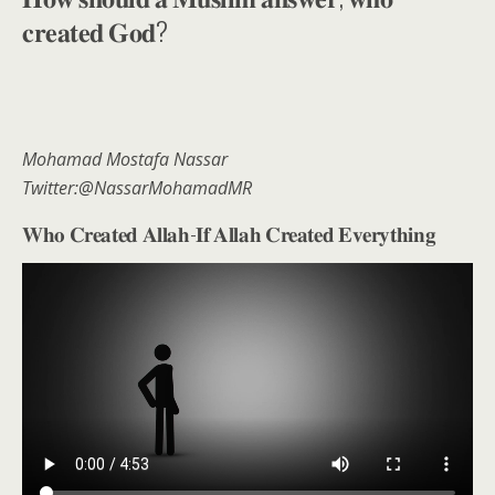
𝐜𝐫𝐞𝐚𝐭𝐞𝐝 𝐆𝐨𝐝?
Mohamad Mostafa Nassar
Twitter:@NassarMohamadMR
𝐖𝐡𝐨 𝐂𝐫𝐞𝐚𝐭𝐞𝐝 𝐀𝐥𝐥𝐚𝐡-𝐈𝐟 𝐀𝐥𝐥𝐚𝐡 𝐂𝐫𝐞𝐚𝐭𝐞𝐝 𝐄𝐯𝐞𝐫𝐲𝐭𝐡𝐢𝐧𝐠