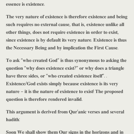
𝐞𝐬𝐬𝐞𝐧𝐜𝐞 𝐢𝐬 𝐞𝐱𝐢𝐬𝐭𝐞𝐧𝐜𝐞.
𝐓𝐡𝐞 𝐯𝐞𝐫𝐲 𝐧𝐚𝐭𝐮𝐫𝐞 𝐨𝐟 𝐞𝐱𝐢𝐬𝐭𝐞𝐧𝐜𝐞 𝐢𝐬 𝐭𝐡𝐞𝐫𝐞𝐟𝐨𝐫𝐞 𝐞𝐱𝐢𝐬𝐭𝐞𝐧𝐜𝐞 𝐚𝐧𝐝 𝐛𝐞𝐢𝐧𝐠
𝐬𝐮𝐜𝐡 𝐫𝐞𝐪𝐮𝐢𝐫𝐞𝐬 𝐧𝐨 𝐞𝐱𝐭𝐞𝐫𝐧𝐚𝐥 𝐜𝐚𝐮𝐬𝐞, 𝐭𝐡𝐚𝐭 𝐢𝐬, 𝐞𝐱𝐢𝐬𝐭𝐞𝐧𝐜𝐞 𝐮𝐧𝐥𝐢𝐤𝐞 𝐚𝐥𝐥
𝐨𝐭𝐡𝐞𝐫 𝐭𝐡𝐢𝐧𝐠𝐬, 𝐝𝐨𝐞𝐬 𝐧𝐨𝐭 𝐫𝐞𝐪𝐮𝐢𝐫𝐞 𝐞𝐱𝐢𝐬𝐭𝐞𝐧𝐜𝐞 𝐢𝐧 𝐨𝐫𝐝𝐞𝐫 𝐭𝐨 𝐞𝐱𝐢𝐬𝐭,
𝐬𝐢𝐧𝐜𝐞 𝐞𝐱𝐢𝐬𝐭𝐞𝐧𝐜𝐞 𝐢𝐬 𝐛𝐲 𝐝𝐞𝐟𝐚𝐮𝐥𝐭 𝐢𝐭𝐬 𝐯𝐞𝐫𝐲 𝐧𝐚𝐭𝐮𝐫𝐞. 𝐄𝐱𝐢𝐬𝐭𝐞𝐧𝐜𝐞 𝐢𝐬 𝐭𝐡𝐮𝐬
𝐭𝐡𝐞 𝐍𝐞𝐜𝐞𝐬𝐬𝐚𝐫𝐲 𝐁𝐞𝐢𝐧𝐠 𝐚𝐧𝐝 𝐛𝐲 𝐢𝐦𝐩𝐥𝐢𝐜𝐚𝐭𝐢𝐨𝐧 𝐭𝐡𝐞 𝐅𝐢𝐫𝐬𝐭 𝐂𝐚𝐮𝐬𝐞.
𝐓𝐨 𝐚𝐬𝐤 “𝐰𝐡𝐨 𝐜𝐫𝐞𝐚𝐭𝐞𝐝 𝐆𝐨𝐝” 𝐢𝐬 𝐭𝐡𝐮𝐬 𝐬𝐲𝐧𝐨𝐧𝐲𝐦𝐨𝐮𝐬 𝐭𝐨 𝐚𝐬𝐤𝐢𝐧𝐠 𝐭𝐡𝐞
𝐪𝐮𝐞𝐬𝐭𝐢𝐨𝐧 “𝐰𝐡𝐲 𝐝𝐨𝐞𝐬 𝐞𝐱𝐢𝐬𝐭𝐞𝐧𝐜𝐞 𝐞𝐱𝐢𝐬𝐭?” 𝐨𝐫 𝐰𝐡𝐲 𝐝𝐨𝐞𝐬 𝐚 𝐭𝐫𝐢𝐚𝐧𝐠𝐥𝐞
𝐡𝐚𝐯𝐞 𝐭𝐡𝐫𝐞𝐞 𝐬𝐢𝐝𝐞𝐬, 𝐨𝐫 “𝐰𝐡𝐨 𝐜𝐫𝐞𝐚𝐭𝐞𝐝 𝐞𝐱𝐢𝐬𝐭𝐞𝐧𝐜𝐞 𝐢𝐭𝐬𝐞𝐥𝐟”. .
𝐄𝐱𝐢𝐬𝐭𝐞𝐧𝐜𝐞/𝐆𝐨𝐝 𝐞𝐱𝐢𝐬𝐭𝐬 𝐬𝐢𝐦𝐩𝐥𝐲 𝐛𝐞𝐜𝐚𝐮𝐬𝐞 𝐞𝐱𝐢𝐬𝐭𝐞𝐧𝐜𝐞 𝐢𝐬 𝐢𝐭𝐬 𝐯𝐞𝐫𝐲
𝐧𝐚𝐭𝐮𝐫𝐞 – 𝐢𝐭 𝐢𝐬 𝐭𝐡𝐞 𝐧𝐚𝐭𝐮𝐫𝐞 𝐨𝐟 𝐞𝐱𝐢𝐬𝐭𝐞𝐧𝐜𝐞 𝐭𝐨 𝐞𝐱𝐢𝐬𝐭! 𝐓𝐡𝐞 𝐩𝐫𝐨𝐩𝐨𝐬𝐞𝐝
𝐪𝐮𝐞𝐬𝐭𝐢𝐨𝐧 𝐢𝐬 𝐭𝐡𝐞𝐫𝐞𝐟𝐨𝐫𝐞 𝐫𝐞𝐧𝐝𝐞𝐫𝐞𝐝 𝐢𝐧𝐯𝐚𝐥𝐢𝐝.
𝐓𝐡𝐢𝐬 𝐚𝐫𝐠𝐮𝐦𝐞𝐧𝐭 𝐢𝐬 𝐝𝐞𝐫𝐢𝐯𝐞𝐝 𝐟𝐫𝐨𝐦 𝐐𝐮𝐫’𝐚𝐧𝐢𝐜 𝐯𝐞𝐫𝐬𝐞𝐬 𝐚𝐧𝐝 𝐬𝐞𝐯𝐞𝐫𝐚𝐥
𝐡𝐚𝐝𝐢𝐭𝐡:
𝐒𝐨𝐨𝐧 𝐖𝐞 𝐬𝐡𝐚𝐥𝐥 𝐬𝐡𝐨𝐰 𝐭𝐡𝐞𝐦 𝐎𝐮𝐫 𝐬𝐢𝐠𝐧𝐬 𝐢𝐧 𝐭𝐡𝐞 𝐡𝐨𝐫𝐢𝐳𝐨𝐧𝐬 𝐚𝐧𝐝 𝐢𝐧