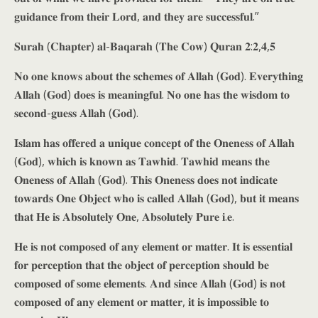
𝐠𝐮𝐢𝐝𝐚𝐧𝐜𝐞 𝐟𝐫𝐨𝐦 𝐭𝐡𝐞𝐢𝐫 𝐋𝐨𝐫𝐝, 𝐚𝐧𝐝 𝐭𝐡𝐞𝐲 𝐚𝐫𝐞 𝐬𝐮𝐜𝐜𝐞𝐬𝐬𝐟𝐮𝐥.”
𝐒𝐮𝐫𝐚𝐡 (𝐂𝐡𝐚𝐩𝐭𝐞𝐫) 𝐚𝐥-𝐁𝐚𝐪𝐚𝐫𝐚𝐡 (𝐓𝐡𝐞 𝐂𝐨𝐰) 𝐐𝐮𝐫𝐚𝐧 𝟐:𝟐,𝟒,𝟓
𝐍𝐨 𝐨𝐧𝐞 𝐤𝐧𝐨𝐰𝐬 𝐚𝐛𝐨𝐮𝐭 𝐭𝐡𝐞 𝐬𝐜𝐡𝐞𝐦𝐞𝐬 𝐨𝐟 𝐀𝐥𝐥𝐚𝐡 (𝐆𝐨𝐝). 𝐄𝐯𝐞𝐫𝐲𝐭𝐡𝐢𝐧𝐠
𝐀𝐥𝐥𝐚𝐡 (𝐆𝐨𝐝) 𝐝𝐨𝐞𝐬 𝐢𝐬 𝐦𝐞𝐚𝐧𝐢𝐧𝐠𝐟𝐮𝐥. 𝐍𝐨 𝐨𝐧𝐞 𝐡𝐚𝐬 𝐭𝐡𝐞 𝐰𝐢𝐬𝐝𝐨𝐦 𝐭𝐨
𝐬𝐞𝐜𝐨𝐧𝐝-𝐠𝐮𝐞𝐬𝐬 𝐀𝐥𝐥𝐚𝐡 (𝐆𝐨𝐝).
𝐈𝐬𝐥𝐚𝐦 𝐡𝐚𝐬 𝐨𝐟𝐟𝐞𝐫𝐞𝐝 𝐚 𝐮𝐧𝐢𝐪𝐮𝐞 𝐜𝐨𝐧𝐜𝐞𝐩𝐭 𝐨𝐟 𝐭𝐡𝐞 𝐎𝐧𝐞𝐧𝐞𝐬𝐬 𝐨𝐟 𝐀𝐥𝐥𝐚𝐡
(𝐆𝐨𝐝), 𝐰𝐡𝐢𝐜𝐡 𝐢𝐬 𝐤𝐧𝐨𝐰𝐧 𝐚𝐬 𝐓𝐚𝐰𝐡𝐢𝐝. 𝐓𝐚𝐰𝐡𝐢𝐝 𝐦𝐞𝐚𝐧𝐬 𝐭𝐡𝐞
𝐎𝐧𝐞𝐧𝐞𝐬𝐬 𝐨𝐟 𝐀𝐥𝐥𝐚𝐡 (𝐆𝐨𝐝). 𝐓𝐡𝐢𝐬 𝐎𝐧𝐞𝐧𝐞𝐬𝐬 𝐝𝐨𝐞𝐬 𝐧𝐨𝐭 𝐢𝐧𝐝𝐢𝐜𝐚𝐭𝐞
𝐭𝐨𝐰𝐚𝐫𝐝𝐬 𝐎𝐧𝐞 𝐎𝐛𝐣𝐞𝐜𝐭 𝐰𝐡𝐨 𝐢𝐬 𝐜𝐚𝐥𝐥𝐞𝐝 𝐀𝐥𝐥𝐚𝐡 (𝐆𝐨𝐝), 𝐛𝐮𝐭 𝐢𝐭 𝐦𝐞𝐚𝐧𝐬
𝐭𝐡𝐚𝐭 𝐇𝐞 𝐢𝐬 𝐀𝐛𝐬𝐨𝐥𝐮𝐭𝐞𝐥𝐲 𝐎𝐧𝐞, 𝐀𝐛𝐬𝐨𝐥𝐮𝐭𝐞𝐥𝐲 𝐏𝐮𝐫𝐞 𝐢.𝐞.
𝐇𝐞 𝐢𝐬 𝐧𝐨𝐭 𝐜𝐨𝐦𝐩𝐨𝐬𝐞𝐝 𝐨𝐟 𝐚𝐧𝐲 𝐞𝐥𝐞𝐦𝐞𝐧𝐭 𝐨𝐫 𝐦𝐚𝐭𝐭𝐞𝐫. 𝐈𝐭 𝐢𝐬 𝐞𝐬𝐬𝐞𝐧𝐭𝐢𝐚𝐥
𝐟𝐨𝐫 𝐩𝐞𝐫𝐜𝐞𝐩𝐭𝐢𝐨𝐧 𝐭𝐡𝐚𝐭 𝐭𝐡𝐞 𝐨𝐛𝐣𝐞𝐜𝐭 𝐨𝐟 𝐩𝐞𝐫𝐜𝐞𝐩𝐭𝐢𝐨𝐧 𝐬𝐡𝐨𝐮𝐥𝐝 𝐛𝐞
𝐜𝐨𝐦𝐩𝐨𝐬𝐞𝐝 𝐨𝐟 𝐬𝐨𝐦𝐞 𝐞𝐥𝐞𝐦𝐞𝐧𝐭𝐬. 𝐀𝐧𝐝 𝐬𝐢𝐧𝐜𝐞 𝐀𝐥𝐥𝐚𝐡 (𝐆𝐨𝐝) 𝐢𝐬 𝐧𝐨𝐭
𝐜𝐨𝐦𝐩𝐨𝐬𝐞𝐝 𝐨𝐟 𝐚𝐧𝐲 𝐞𝐥𝐞𝐦𝐞𝐧𝐭 𝐨𝐫 𝐦𝐚𝐭𝐭𝐞𝐫, 𝐢𝐭 𝐢𝐬 𝐢𝐦𝐩𝐨𝐬𝐬𝐢𝐛𝐥𝐞 𝐭𝐨