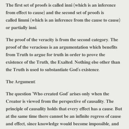
𝐓𝐡𝐞 𝐟𝐢𝐫𝐬𝐭 𝐬𝐞𝐭 𝐨𝐟 𝐩𝐫𝐨𝐨𝐟𝐬 𝐢𝐬 𝐜𝐚𝐥𝐥𝐞𝐝 𝐢𝐧𝐧𝐢 (𝐰𝐡𝐢𝐜𝐡 𝐢𝐬 𝐚𝐧 𝐢𝐧𝐟𝐞𝐫𝐞𝐧𝐜𝐞
𝐟𝐫𝐨𝐦 𝐞𝐟𝐟𝐞𝐜𝐭 𝐭𝐨 𝐜𝐚𝐮𝐬𝐞) 𝐚𝐧𝐝 𝐭𝐡𝐞 𝐬𝐞𝐜𝐨𝐧𝐝 𝐬𝐞𝐭 𝐨𝐟 𝐩𝐫𝐨𝐨𝐟𝐬 𝐢𝐬
𝐜𝐚𝐥𝐥𝐞𝐝 𝐥𝐢𝐦𝐦𝐢 (𝐰𝐡𝐢𝐜𝐡 𝐢𝐬 𝐚𝐧 𝐢𝐧𝐟𝐞𝐫𝐞𝐧𝐜𝐞 𝐟𝐫𝐨𝐦 𝐭𝐡𝐞 𝐜𝐚𝐮𝐬𝐞 𝐭𝐨 𝐜𝐚𝐮𝐬𝐞)
𝐨𝐫 𝐩𝐚𝐫𝐭𝐢𝐚𝐥𝐥𝐲 𝐢𝐧𝐧𝐢.
𝐓𝐡𝐞 𝐩𝐫𝐨𝐨𝐟 𝐨𝐟 𝐭𝐡𝐞 𝐯𝐞𝐫𝐚𝐜𝐢𝐭𝐲 𝐢𝐬 𝐟𝐫𝐨𝐦 𝐭𝐡𝐞 𝐬𝐞𝐜𝐨𝐧𝐝 𝐜𝐚𝐭𝐞𝐠𝐨𝐫𝐲. 𝐓𝐡𝐞
𝐩𝐫𝐨𝐨𝐟 𝐨𝐟 𝐭𝐡𝐞 𝐯𝐞𝐫𝐚𝐜𝐢𝐨𝐮𝐬 𝐢𝐬 𝐚𝐧 𝐚𝐫𝐠𝐮𝐦𝐞𝐧𝐭𝐚𝐭𝐢𝐨𝐧 𝐰𝐡𝐢𝐜𝐡 𝐛𝐞𝐧𝐞𝐟𝐢𝐭𝐬
𝐟𝐫𝐨𝐦 𝐓𝐫𝐮𝐭𝐡 𝐭𝐨 𝐚𝐫𝐠𝐮𝐞 𝐟𝐨𝐫 𝐭𝐫𝐮𝐭𝐡 𝐢𝐧 𝐨𝐫𝐝𝐞𝐫 𝐭𝐨 𝐩𝐫𝐨𝐯𝐞 𝐭𝐡𝐞
𝐞𝐱𝐢𝐬𝐭𝐞𝐧𝐜𝐞 𝐨𝐟 𝐭𝐡𝐞 𝐓𝐫𝐮𝐭𝐡, 𝐭𝐡𝐞 𝐄𝐱𝐚𝐥𝐭𝐞𝐝. 𝐍𝐨𝐭𝐡𝐢𝐧𝐠 𝐞𝐥𝐬𝐞 𝐨𝐭𝐡𝐞𝐫 𝐭𝐡𝐚𝐧
𝐭𝐡𝐞 𝐓𝐫𝐮𝐭𝐡 𝐢𝐬 𝐮𝐬𝐞𝐝 𝐭𝐨 𝐬𝐮𝐛𝐬𝐭𝐚𝐧𝐭𝐢𝐚𝐭𝐞 𝐆𝐨𝐝’𝐬 𝐞𝐱𝐢𝐬𝐭𝐞𝐧𝐜𝐞.
𝐓𝐡𝐞 𝐀𝐫𝐠𝐮𝐦𝐞𝐧𝐭:
𝐓𝐡𝐞 𝐪𝐮𝐞𝐬𝐭𝐢𝐨𝐧 ‘𝐖𝐡𝐨 𝐜𝐫𝐞𝐚𝐭𝐞𝐝 𝐆𝐨𝐝’ 𝐚𝐫𝐢𝐬𝐞𝐬 𝐨𝐧𝐥𝐲 𝐰𝐡𝐞𝐧 𝐭𝐡𝐞
𝐂𝐫𝐞𝐚𝐭𝐨𝐫 𝐢𝐬 𝐯𝐢𝐞𝐰𝐞𝐝 𝐟𝐫𝐨𝐦 𝐭𝐡𝐞 𝐩𝐞𝐫𝐬𝐩𝐞𝐜𝐭𝐢𝐯𝐞 𝐨𝐟 𝐜𝐚𝐮𝐬𝐚𝐥𝐢𝐭𝐲. 𝐓𝐡𝐞
𝐩𝐫𝐢𝐧𝐜𝐢𝐩𝐥𝐞 𝐨𝐟 𝐜𝐚𝐮𝐬𝐚𝐥𝐢𝐭𝐲 𝐡𝐨𝐥𝐝𝐬 𝐭𝐡𝐚𝐭 𝐞𝐯𝐞𝐫𝐲 𝐞𝐟𝐟𝐞𝐜𝐭 𝐡𝐚𝐬 𝐚 𝐜𝐚𝐮𝐬𝐞. 𝐁𝐮𝐭
𝐚𝐭 𝐭𝐡𝐞 𝐬𝐚𝐦𝐞 𝐭𝐢𝐦𝐞 𝐭𝐡𝐞𝐫𝐞 𝐜𝐚𝐧𝐧𝐨𝐭 𝐛𝐞 𝐚𝐧 𝐢𝐧𝐟𝐢𝐧𝐢𝐭𝐞 𝐫𝐞𝐠𝐫𝐞𝐬𝐬 𝐨𝐟 𝐜𝐚𝐮𝐬𝐞
𝐚𝐧𝐝 𝐞𝐟𝐟𝐞𝐜𝐭, 𝐬𝐢𝐧𝐜𝐞 𝐤𝐧𝐨𝐰𝐥𝐞𝐝𝐠𝐞 𝐰𝐨𝐮𝐥𝐝 𝐛𝐞𝐜𝐨𝐦𝐞 𝐢𝐦𝐩𝐨𝐬𝐬𝐢𝐛𝐥𝐞, 𝐚𝐧𝐝