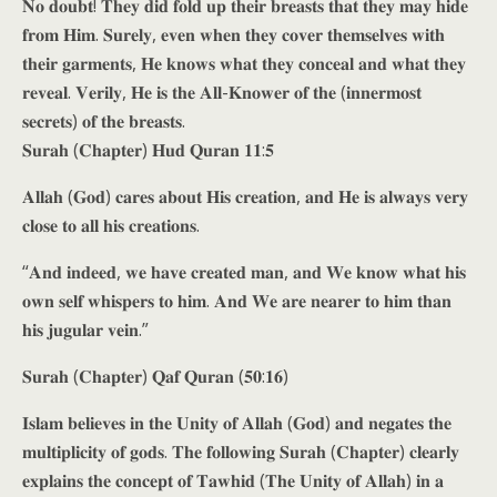
𝐍𝐨 𝐝𝐨𝐮𝐛𝐭! 𝐓𝐡𝐞𝐲 𝐝𝐢𝐝 𝐟𝐨𝐥𝐝 𝐮𝐩 𝐭𝐡𝐞𝐢𝐫 𝐛𝐫𝐞𝐚𝐬𝐭𝐬 𝐭𝐡𝐚𝐭 𝐭𝐡𝐞𝐲 𝐦𝐚𝐲 𝐡𝐢𝐝𝐞
𝐟𝐫𝐨𝐦 𝐇𝐢𝐦. 𝐒𝐮𝐫𝐞𝐥𝐲, 𝐞𝐯𝐞𝐧 𝐰𝐡𝐞𝐧 𝐭𝐡𝐞𝐲 𝐜𝐨𝐯𝐞𝐫 𝐭𝐡𝐞𝐦𝐬𝐞𝐥𝐯𝐞𝐬 𝐰𝐢𝐭𝐡
𝐭𝐡𝐞𝐢𝐫 𝐠𝐚𝐫𝐦𝐞𝐧𝐭𝐬, 𝐇𝐞 𝐤𝐧𝐨𝐰𝐬 𝐰𝐡𝐚𝐭 𝐭𝐡𝐞𝐲 𝐜𝐨𝐧𝐜𝐞𝐚𝐥 𝐚𝐧𝐝 𝐰𝐡𝐚𝐭 𝐭𝐡𝐞𝐲
𝐫𝐞𝐯𝐞𝐚𝐥. 𝐕𝐞𝐫𝐢𝐥𝐲, 𝐇𝐞 𝐢𝐬 𝐭𝐡𝐞 𝐀𝐥𝐥-𝐊𝐧𝐨𝐰𝐞𝐫 𝐨𝐟 𝐭𝐡𝐞 (𝐢𝐧𝐧𝐞𝐫𝐦𝐨𝐬𝐭
𝐬𝐞𝐜𝐫𝐞𝐭𝐬) 𝐨𝐟 𝐭𝐡𝐞 𝐛𝐫𝐞𝐚𝐬𝐭𝐬.
𝐒𝐮𝐫𝐚𝐡 (𝐂𝐡𝐚𝐩𝐭𝐞𝐫) 𝐇𝐮𝐝 𝐐𝐮𝐫𝐚𝐧 𝟏𝟏:𝟓
𝐀𝐥𝐥𝐚𝐡 (𝐆𝐨𝐝) 𝐜𝐚𝐫𝐞𝐬 𝐚𝐛𝐨𝐮𝐭 𝐇𝐢𝐬 𝐜𝐫𝐞𝐚𝐭𝐢𝐨𝐧, 𝐚𝐧𝐝 𝐇𝐞 𝐢𝐬 𝐚𝐥𝐰𝐚𝐲𝐬 𝐯𝐞𝐫𝐲
𝐜𝐥𝐨𝐬𝐞 𝐭𝐨 𝐚𝐥𝐥 𝐡𝐢𝐬 𝐜𝐫𝐞𝐚𝐭𝐢𝐨𝐧𝐬.
“𝐀𝐧𝐝 𝐢𝐧𝐝𝐞𝐞𝐝, 𝐰𝐞 𝐡𝐚𝐯𝐞 𝐜𝐫𝐞𝐚𝐭𝐞𝐝 𝐦𝐚𝐧, 𝐚𝐧𝐝 𝐖𝐞 𝐤𝐧𝐨𝐰 𝐰𝐡𝐚𝐭 𝐡𝐢𝐬
𝐨𝐰𝐧 𝐬𝐞𝐥𝐟 𝐰𝐡𝐢𝐬𝐩𝐞𝐫𝐬 𝐭𝐨 𝐡𝐢𝐦. 𝐀𝐧𝐝 𝐖𝐞 𝐚𝐫𝐞 𝐧𝐞𝐚𝐫𝐞𝐫 𝐭𝐨 𝐡𝐢𝐦 𝐭𝐡𝐚𝐧
𝐡𝐢𝐬 𝐣𝐮𝐠𝐮𝐥𝐚𝐫 𝐯𝐞𝐢𝐧.”
𝐒𝐮𝐫𝐚𝐡 (𝐂𝐡𝐚𝐩𝐭𝐞𝐫) 𝐐𝐚𝐟 𝐐𝐮𝐫𝐚𝐧 (𝟓𝟎:𝟏𝟔)
𝐈𝐬𝐥𝐚𝐦 𝐛𝐞𝐥𝐢𝐞𝐯𝐞𝐬 𝐢𝐧 𝐭𝐡𝐞 𝐔𝐧𝐢𝐭𝐲 𝐨𝐟 𝐀𝐥𝐥𝐚𝐡 (𝐆𝐨𝐝) 𝐚𝐧𝐝 𝐧𝐞𝐠𝐚𝐭𝐞𝐬 𝐭𝐡𝐞
𝐦𝐮𝐥𝐭𝐢𝐩𝐥𝐢𝐜𝐢𝐭𝐲 𝐨𝐟 𝐠𝐨𝐝𝐬. 𝐓𝐡𝐞 𝐟𝐨𝐥𝐥𝐨𝐰𝐢𝐧𝐠 𝐒𝐮𝐫𝐚𝐡 (𝐂𝐡𝐚𝐩𝐭𝐞𝐫) 𝐜𝐥𝐞𝐚𝐫𝐥𝐲
𝐞𝐱𝐩𝐥𝐚𝐢𝐧𝐬 𝐭𝐡𝐞 𝐜𝐨𝐧𝐜𝐞𝐩𝐭 𝐨𝐟 𝐓𝐚𝐰𝐡𝐢𝐝 (𝐓𝐡𝐞 𝐔𝐧𝐢𝐭𝐲 𝐨𝐟 𝐀𝐥𝐥𝐚𝐡) 𝐢𝐧 𝐚