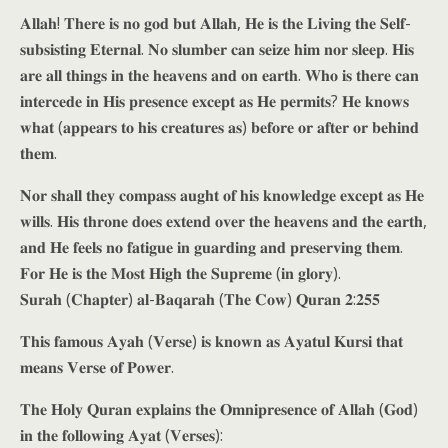
𝐀𝐥𝐥𝐚𝐡! 𝐓𝐡𝐞𝐫𝐞 𝐢𝐬 𝐧𝐨 𝐠𝐨𝐝 𝐛𝐮𝐭 𝐀𝐥𝐥𝐚𝐡, 𝐇𝐞 𝐢𝐬 𝐭𝐡𝐞 𝐋𝐢𝐯𝐢𝐧𝐠 𝐭𝐡𝐞 𝐒𝐞𝐥𝐟-
𝐬𝐮𝐛𝐬𝐢𝐬𝐭𝐢𝐧𝐠 𝐄𝐭𝐞𝐫𝐧𝐚𝐥. 𝐍𝐨 𝐬𝐥𝐮𝐦𝐛𝐞𝐫 𝐜𝐚𝐧 𝐬𝐞𝐢𝐳𝐞 𝐡𝐢𝐦 𝐧𝐨𝐫 𝐬𝐥𝐞𝐞𝐩. 𝐇𝐢𝐬
𝐚𝐫𝐞 𝐚𝐥𝐥 𝐭𝐡𝐢𝐧𝐠𝐬 𝐢𝐧 𝐭𝐡𝐞 𝐡𝐞𝐚𝐯𝐞𝐧𝐬 𝐚𝐧𝐝 𝐨𝐧 𝐞𝐚𝐫𝐭𝐡. 𝐖𝐡𝐨 𝐢𝐬 𝐭𝐡𝐞𝐫𝐞 𝐜𝐚𝐧
𝐢𝐧𝐭𝐞𝐫𝐜𝐞𝐝𝐞 𝐢𝐧 𝐇𝐢𝐬 𝐩𝐫𝐞𝐬𝐞𝐧𝐜𝐞 𝐞𝐱𝐜𝐞𝐩𝐭 𝐚𝐬 𝐇𝐞 𝐩𝐞𝐫𝐦𝐢𝐭𝐬? 𝐇𝐞 𝐤𝐧𝐨𝐰𝐬
𝐰𝐡𝐚𝐭 (𝐚𝐩𝐩𝐞𝐚𝐫𝐬 𝐭𝐨 𝐡𝐢𝐬 𝐜𝐫𝐞𝐚𝐭𝐮𝐫𝐞𝐬 𝐚𝐬) 𝐛𝐞𝐟𝐨𝐫𝐞 𝐨𝐫 𝐚𝐟𝐭𝐞𝐫 𝐨𝐫 𝐛𝐞𝐡𝐢𝐧𝐝
𝐭𝐡𝐞𝐦.
𝐍𝐨𝐫 𝐬𝐡𝐚𝐥𝐥 𝐭𝐡𝐞𝐲 𝐜𝐨𝐦𝐩𝐚𝐬𝐬 𝐚𝐮𝐠𝐡𝐭 𝐨𝐟 𝐡𝐢𝐬 𝐤𝐧𝐨𝐰𝐥𝐞𝐝𝐠𝐞 𝐞𝐱𝐜𝐞𝐩𝐭 𝐚𝐬 𝐇𝐞
𝐰𝐢𝐥𝐥𝐬. 𝐇𝐢𝐬 𝐭𝐡𝐫𝐨𝐧𝐞 𝐝𝐨𝐞𝐬 𝐞𝐱𝐭𝐞𝐧𝐝 𝐨𝐯𝐞𝐫 𝐭𝐡𝐞 𝐡𝐞𝐚𝐯𝐞𝐧𝐬 𝐚𝐧𝐝 𝐭𝐡𝐞 𝐞𝐚𝐫𝐭𝐡,
𝐚𝐧𝐝 𝐇𝐞 𝐟𝐞𝐞𝐥𝐬 𝐧𝐨 𝐟𝐚𝐭𝐢𝐠𝐮𝐞 𝐢𝐧 𝐠𝐮𝐚𝐫𝐝𝐢𝐧𝐠 𝐚𝐧𝐝 𝐩𝐫𝐞𝐬𝐞𝐫𝐯𝐢𝐧𝐠 𝐭𝐡𝐞𝐦.
𝐅𝐨𝐫 𝐇𝐞 𝐢𝐬 𝐭𝐡𝐞 𝐌𝐨𝐬𝐭 𝐇𝐢𝐠𝐡 𝐭𝐡𝐞 𝐒𝐮𝐩𝐫𝐞𝐦𝐞 (𝐢𝐧 𝐠𝐥𝐨𝐫𝐲).
𝐒𝐮𝐫𝐚𝐡 (𝐂𝐡𝐚𝐩𝐭𝐞𝐫) 𝐚𝐥-𝐁𝐚𝐪𝐚𝐫𝐚𝐡 (𝐓𝐡𝐞 𝐂𝐨𝐰) 𝐐𝐮𝐫𝐚𝐧 𝟐:𝟐𝟓𝟓
𝐓𝐡𝐢𝐬 𝐟𝐚𝐦𝐨𝐮𝐬 𝐀𝐲𝐚𝐡 (𝐕𝐞𝐫𝐬𝐞) 𝐢𝐬 𝐤𝐧𝐨𝐰𝐧 𝐚𝐬 𝐀𝐲𝐚𝐭𝐮𝐥 𝐊𝐮𝐫𝐬𝐢 𝐭𝐡𝐚𝐭
𝐦𝐞𝐚𝐧𝐬 𝐕𝐞𝐫𝐬𝐞 𝐨𝐟 𝐏𝐨𝐰𝐞𝐫.
𝐓𝐡𝐞 𝐇𝐨𝐥𝐲 𝐐𝐮𝐫𝐚𝐧 𝐞𝐱𝐩𝐥𝐚𝐢𝐧𝐬 𝐭𝐡𝐞 𝐎𝐦𝐧𝐢𝐩𝐫𝐞𝐬𝐞𝐧𝐜𝐞 𝐨𝐟 𝐀𝐥𝐥𝐚𝐡 (𝐆𝐨𝐝)
𝐢𝐧 𝐭𝐡𝐞 𝐟𝐨𝐥𝐥𝐨𝐰𝐢𝐧𝐠 𝐀𝐲𝐚𝐭 (𝐕𝐞𝐫𝐬𝐞𝐬):