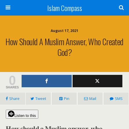
Islam Compass
August 17, 2021
How Should A Muslim Answer, Who Created
God?
0
SHARES
Share
Tweet
Pin
Mail
SMS
Listen to this
𝐇𝐨𝐰 𝐬𝐡𝐨𝐮𝐥𝐝 𝐚 𝐌𝐮𝐬𝐥𝐢𝐦 𝐚𝐧𝐬𝐰𝐞𝐫, 𝐰𝐡𝐨