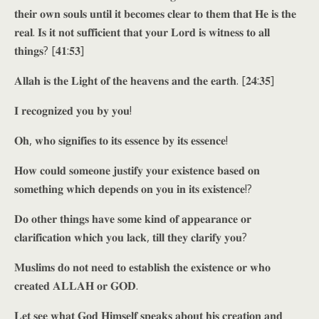
𝐭𝐡𝐞𝐢𝐫 𝐨𝐰𝐧 𝐬𝐨𝐮𝐥𝐬 𝐮𝐧𝐭𝐢𝐥 𝐢𝐭 𝐛𝐞𝐜𝐨𝐦𝐞𝐬 𝐜𝐥𝐞𝐚𝐫 𝐭𝐨 𝐭𝐡𝐞𝐦 𝐭𝐡𝐚𝐭 𝐇𝐞 𝐢𝐬 𝐭𝐡𝐞
𝐫𝐞𝐚𝐥. 𝐈𝐬 𝐢𝐭 𝐧𝐨𝐭 𝐬𝐮𝐟𝐟𝐢𝐜𝐢𝐞𝐧𝐭 𝐭𝐡𝐚𝐭 𝐲𝐨𝐮𝐫 𝐋𝐨𝐫𝐝 𝐢𝐬 𝐰𝐢𝐭𝐧𝐞𝐬𝐬 𝐭𝐨 𝐚𝐥𝐥
𝐭𝐡𝐢𝐧𝐠𝐬? [𝟒𝟏:𝟓𝟑]
𝐀𝐥𝐥𝐚𝐡 𝐢𝐬 𝐭𝐡𝐞 𝐋𝐢𝐠𝐡𝐭 𝐨𝐟 𝐭𝐡𝐞 𝐡𝐞𝐚𝐯𝐞𝐧𝐬 𝐚𝐧𝐝 𝐭𝐡𝐞 𝐞𝐚𝐫𝐭𝐡. [𝟐𝟒:𝟑𝟓]
𝐈 𝐫𝐞𝐜𝐨𝐠𝐧𝐢𝐳𝐞𝐝 𝐲𝐨𝐮 𝐛𝐲 𝐲𝐨𝐮!
𝐎𝐡, 𝐰𝐡𝐨 𝐬𝐢𝐠𝐧𝐢𝐟𝐢𝐞𝐬 𝐭𝐨 𝐢𝐭𝐬 𝐞𝐬𝐬𝐞𝐧𝐜𝐞 𝐛𝐲 𝐢𝐭𝐬 𝐞𝐬𝐬𝐞𝐧𝐜𝐞!
𝐇𝐨𝐰 𝐜𝐨𝐮𝐥𝐝 𝐬𝐨𝐦𝐞𝐨𝐧𝐞 𝐣𝐮𝐬𝐭𝐢𝐟𝐲 𝐲𝐨𝐮𝐫 𝐞𝐱𝐢𝐬𝐭𝐞𝐧𝐜𝐞 𝐛𝐚𝐬𝐞𝐝 𝐨𝐧
𝐬𝐨𝐦𝐞𝐭𝐡𝐢𝐧𝐠 𝐰𝐡𝐢𝐜𝐡 𝐝𝐞𝐩𝐞𝐧𝐝𝐬 𝐨𝐧 𝐲𝐨𝐮 𝐢𝐧 𝐢𝐭𝐬 𝐞𝐱𝐢𝐬𝐭𝐞𝐧𝐜𝐞!?
𝐃𝐨 𝐨𝐭𝐡𝐞𝐫 𝐭𝐡𝐢𝐧𝐠𝐬 𝐡𝐚𝐯𝐞 𝐬𝐨𝐦𝐞 𝐤𝐢𝐧𝐝 𝐨𝐟 𝐚𝐩𝐩𝐞𝐚𝐫𝐚𝐧𝐜𝐞 𝐨𝐫
𝐜𝐥𝐚𝐫𝐢𝐟𝐢𝐜𝐚𝐭𝐢𝐨𝐧 𝐰𝐡𝐢𝐜𝐡 𝐲𝐨𝐮 𝐥𝐚𝐜𝐤, 𝐭𝐢𝐥𝐥 𝐭𝐡𝐞𝐲 𝐜𝐥𝐚𝐫𝐢𝐟𝐲 𝐲𝐨𝐮?
𝐌𝐮𝐬𝐥𝐢𝐦𝐬 𝐝𝐨 𝐧𝐨𝐭 𝐧𝐞𝐞𝐝 𝐭𝐨 𝐞𝐬𝐭𝐚𝐛𝐥𝐢𝐬𝐡 𝐭𝐡𝐞 𝐞𝐱𝐢𝐬𝐭𝐞𝐧𝐜𝐞 𝐨𝐫 𝐰𝐡𝐨
𝐜𝐫𝐞𝐚𝐭𝐞𝐝 𝐀𝐋𝐋𝐀𝐇 𝐨𝐫 𝐆𝐎𝐃.
𝐋𝐞𝐭 𝐬𝐞𝐞 𝐰𝐡𝐚𝐭 𝐆𝐨𝐝 𝐇𝐢𝐦𝐬𝐞𝐥𝐟 𝐬𝐩𝐞𝐚𝐤𝐬 𝐚𝐛𝐨𝐮𝐭 𝐡𝐢𝐬 𝐜𝐫𝐞𝐚𝐭𝐢𝐨𝐧 𝐚𝐧𝐝