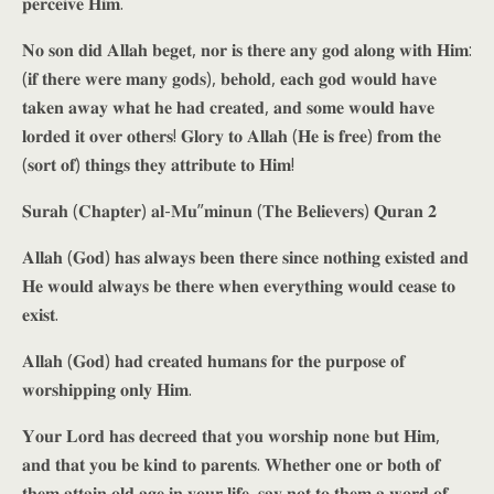
𝐩𝐞𝐫𝐜𝐞𝐢𝐯𝐞 𝐇𝐢𝐦.
𝐍𝐨 𝐬𝐨𝐧 𝐝𝐢𝐝 𝐀𝐥𝐥𝐚𝐡 𝐛𝐞𝐠𝐞𝐭, 𝐧𝐨𝐫 𝐢𝐬 𝐭𝐡𝐞𝐫𝐞 𝐚𝐧𝐲 𝐠𝐨𝐝 𝐚𝐥𝐨𝐧𝐠 𝐰𝐢𝐭𝐡 𝐇𝐢𝐦:
(𝐢𝐟 𝐭𝐡𝐞𝐫𝐞 𝐰𝐞𝐫𝐞 𝐦𝐚𝐧𝐲 𝐠𝐨𝐝𝐬), 𝐛𝐞𝐡𝐨𝐥𝐝, 𝐞𝐚𝐜𝐡 𝐠𝐨𝐝 𝐰𝐨𝐮𝐥𝐝 𝐡𝐚𝐯𝐞
𝐭𝐚𝐤𝐞𝐧 𝐚𝐰𝐚𝐲 𝐰𝐡𝐚𝐭 𝐡𝐞 𝐡𝐚𝐝 𝐜𝐫𝐞𝐚𝐭𝐞𝐝, 𝐚𝐧𝐝 𝐬𝐨𝐦𝐞 𝐰𝐨𝐮𝐥𝐝 𝐡𝐚𝐯𝐞
𝐥𝐨𝐫𝐝𝐞𝐝 𝐢𝐭 𝐨𝐯𝐞𝐫 𝐨𝐭𝐡𝐞𝐫𝐬! 𝐆𝐥𝐨𝐫𝐲 𝐭𝐨 𝐀𝐥𝐥𝐚𝐡 (𝐇𝐞 𝐢𝐬 𝐟𝐫𝐞𝐞) 𝐟𝐫𝐨𝐦 𝐭𝐡𝐞
(𝐬𝐨𝐫𝐭 𝐨𝐟) 𝐭𝐡𝐢𝐧𝐠𝐬 𝐭𝐡𝐞𝐲 𝐚𝐭𝐭𝐫𝐢𝐛𝐮𝐭𝐞 𝐭𝐨 𝐇𝐢𝐦!
𝐒𝐮𝐫𝐚𝐡 (𝐂𝐡𝐚𝐩𝐭𝐞𝐫) 𝐚𝐥-𝐌𝐮”𝐦𝐢𝐧𝐮𝐧 (𝐓𝐡𝐞 𝐁𝐞𝐥𝐢𝐞𝐯𝐞𝐫𝐬) 𝐐𝐮𝐫𝐚𝐧 𝟐
𝐀𝐥𝐥𝐚𝐡 (𝐆𝐨𝐝) 𝐡𝐚𝐬 𝐚𝐥𝐰𝐚𝐲𝐬 𝐛𝐞𝐞𝐧 𝐭𝐡𝐞𝐫𝐞 𝐬𝐢𝐧𝐜𝐞 𝐧𝐨𝐭𝐡𝐢𝐧𝐠 𝐞𝐱𝐢𝐬𝐭𝐞𝐝 𝐚𝐧𝐝
𝐇𝐞 𝐰𝐨𝐮𝐥𝐝 𝐚𝐥𝐰𝐚𝐲𝐬 𝐛𝐞 𝐭𝐡𝐞𝐫𝐞 𝐰𝐡𝐞𝐧 𝐞𝐯𝐞𝐫𝐲𝐭𝐡𝐢𝐧𝐠 𝐰𝐨𝐮𝐥𝐝 𝐜𝐞𝐚𝐬𝐞 𝐭𝐨
𝐞𝐱𝐢𝐬𝐭.
𝐀𝐥𝐥𝐚𝐡 (𝐆𝐨𝐝) 𝐡𝐚𝐝 𝐜𝐫𝐞𝐚𝐭𝐞𝐝 𝐡𝐮𝐦𝐚𝐧𝐬 𝐟𝐨𝐫 𝐭𝐡𝐞 𝐩𝐮𝐫𝐩𝐨𝐬𝐞 𝐨𝐟
𝐰𝐨𝐫𝐬𝐡𝐢𝐩𝐩𝐢𝐧𝐠 𝐨𝐧𝐥𝐲 𝐇𝐢𝐦.
𝐘𝐨𝐮𝐫 𝐋𝐨𝐫𝐝 𝐡𝐚𝐬 𝐝𝐞𝐜𝐫𝐞𝐞𝐝 𝐭𝐡𝐚𝐭 𝐲𝐨𝐮 𝐰𝐨𝐫𝐬𝐡𝐢𝐩 𝐧𝐨𝐧𝐞 𝐛𝐮𝐭 𝐇𝐢𝐦,
𝐚𝐧𝐝 𝐭𝐡𝐚𝐭 𝐲𝐨𝐮 𝐛𝐞 𝐤𝐢𝐧𝐝 𝐭𝐨 𝐩𝐚𝐫𝐞𝐧𝐭𝐬. 𝐖𝐡𝐞𝐭𝐡𝐞𝐫 𝐨𝐧𝐞 𝐨𝐫 𝐛𝐨𝐭𝐡 𝐨𝐟
𝐭𝐡𝐞𝐦 𝐚𝐭𝐭𝐚𝐢𝐧 𝐨𝐥𝐝 𝐚𝐠𝐞 𝐢𝐧 𝐲𝐨𝐮𝐫 𝐥𝐢𝐟𝐞, 𝐬𝐚𝐲 𝐧𝐨𝐭 𝐭𝐨 𝐭𝐡𝐞𝐦 𝐚 𝐰𝐨𝐫𝐝 𝐨𝐟