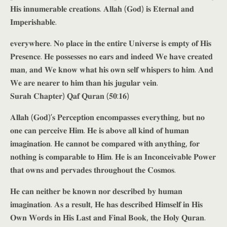
𝐇𝐢𝐬 𝐢𝐧𝐧𝐮𝐦𝐞𝐫𝐚𝐛𝐥𝐞 𝐜𝐫𝐞𝐚𝐭𝐢𝐨𝐧𝐬. 𝐀𝐥𝐥𝐚𝐡 (𝐆𝐨𝐝) 𝐢𝐬 𝐄𝐭𝐞𝐫𝐧𝐚𝐥 𝐚𝐧𝐝
𝐈𝐦𝐩𝐞𝐫𝐢𝐬𝐡𝐚𝐛𝐥𝐞.
𝐞𝐯𝐞𝐫𝐲𝐰𝐡𝐞𝐫𝐞. 𝐍𝐨 𝐩𝐥𝐚𝐜𝐞 𝐢𝐧 𝐭𝐡𝐞 𝐞𝐧𝐭𝐢𝐫𝐞 𝐔𝐧𝐢𝐯𝐞𝐫𝐬𝐞 𝐢𝐬 𝐞𝐦𝐩𝐭𝐲 𝐨𝐟 𝐇𝐢𝐬
𝐏𝐫𝐞𝐬𝐞𝐧𝐜𝐞. 𝐇𝐞 𝐩𝐨𝐬𝐬𝐞𝐬𝐬𝐞𝐬 𝐧𝐨 𝐞𝐚𝐫𝐬 𝐚𝐧𝐝 𝐢𝐧𝐝𝐞𝐞𝐝 𝐖𝐞 𝐡𝐚𝐯𝐞 𝐜𝐫𝐞𝐚𝐭𝐞𝐝
𝐦𝐚𝐧, 𝐚𝐧𝐝 𝐖𝐞 𝐤𝐧𝐨𝐰 𝐰𝐡𝐚𝐭 𝐡𝐢𝐬 𝐨𝐰𝐧 𝐬𝐞𝐥𝐟 𝐰𝐡𝐢𝐬𝐩𝐞𝐫𝐬 𝐭𝐨 𝐡𝐢𝐦. 𝐀𝐧𝐝
𝐖𝐞 𝐚𝐫𝐞 𝐧𝐞𝐚𝐫𝐞𝐫 𝐭𝐨 𝐡𝐢𝐦 𝐭𝐡𝐚𝐧 𝐡𝐢𝐬 𝐣𝐮𝐠𝐮𝐥𝐚𝐫 𝐯𝐞𝐢𝐧.
𝐒𝐮𝐫𝐚𝐡 𝐂𝐡𝐚𝐩𝐭𝐞𝐫) 𝐐𝐚𝐟 𝐐𝐮𝐫𝐚𝐧 (𝟓𝟎:𝟏𝟔)
𝐀𝐥𝐥𝐚𝐡 (𝐆𝐨𝐝)’𝐬 𝐏𝐞𝐫𝐜𝐞𝐩𝐭𝐢𝐨𝐧 𝐞𝐧𝐜𝐨𝐦𝐩𝐚𝐬𝐬𝐞𝐬 𝐞𝐯𝐞𝐫𝐲𝐭𝐡𝐢𝐧𝐠, 𝐛𝐮𝐭 𝐧𝐨
𝐨𝐧𝐞 𝐜𝐚𝐧 𝐩𝐞𝐫𝐜𝐞𝐢𝐯𝐞 𝐇𝐢𝐦. 𝐇𝐞 𝐢𝐬 𝐚𝐛𝐨𝐯𝐞 𝐚𝐥𝐥 𝐤𝐢𝐧𝐝 𝐨𝐟 𝐡𝐮𝐦𝐚𝐧
𝐢𝐦𝐚𝐠𝐢𝐧𝐚𝐭𝐢𝐨𝐧. 𝐇𝐞 𝐜𝐚𝐧𝐧𝐨𝐭 𝐛𝐞 𝐜𝐨𝐦𝐩𝐚𝐫𝐞𝐝 𝐰𝐢𝐭𝐡 𝐚𝐧𝐲𝐭𝐡𝐢𝐧𝐠, 𝐟𝐨𝐫
𝐧𝐨𝐭𝐡𝐢𝐧𝐠 𝐢𝐬 𝐜𝐨𝐦𝐩𝐚𝐫𝐚𝐛𝐥𝐞 𝐭𝐨 𝐇𝐢𝐦. 𝐇𝐞 𝐢𝐬 𝐚𝐧 𝐈𝐧𝐜𝐨𝐧𝐜𝐞𝐢𝐯𝐚𝐛𝐥𝐞 𝐏𝐨𝐰𝐞𝐫
𝐭𝐡𝐚𝐭 𝐨𝐰𝐧𝐬 𝐚𝐧𝐝 𝐩𝐞𝐫𝐯𝐚𝐝𝐞𝐬 𝐭𝐡𝐫𝐨𝐮𝐠𝐡𝐨𝐮𝐭 𝐭𝐡𝐞 𝐂𝐨𝐬𝐦𝐨𝐬.
𝐇𝐞 𝐜𝐚𝐧 𝐧𝐞𝐢𝐭𝐡𝐞𝐫 𝐛𝐞 𝐤𝐧𝐨𝐰𝐧 𝐧𝐨𝐫 𝐝𝐞𝐬𝐜𝐫𝐢𝐛𝐞𝐝 𝐛𝐲 𝐡𝐮𝐦𝐚𝐧
𝐢𝐦𝐚𝐠𝐢𝐧𝐚𝐭𝐢𝐨𝐧. 𝐀𝐬 𝐚 𝐫𝐞𝐬𝐮𝐥𝐭, 𝐇𝐞 𝐡𝐚𝐬 𝐝𝐞𝐬𝐜𝐫𝐢𝐛𝐞𝐝 𝐇𝐢𝐦𝐬𝐞𝐥𝐟 𝐢𝐧 𝐇𝐢𝐬
𝐎𝐰𝐧 𝐖𝐨𝐫𝐝𝐬 𝐢𝐧 𝐇𝐢𝐬 𝐋𝐚𝐬𝐭 𝐚𝐧𝐝 𝐅𝐢𝐧𝐚𝐥 𝐁𝐨𝐨𝐤, 𝐭𝐡𝐞 𝐇𝐨𝐥𝐲 𝐐𝐮𝐫𝐚𝐧.