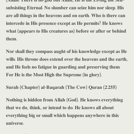
𝐬𝐮𝐛𝐬𝐢𝐬𝐭𝐢𝐧𝐠 𝐄𝐭𝐞𝐫𝐧𝐚𝐥. 𝐍𝐨 𝐬𝐥𝐮𝐦𝐛𝐞𝐫 𝐜𝐚𝐧 𝐬𝐞𝐢𝐳𝐞 𝐡𝐢𝐦 𝐧𝐨𝐫 𝐬𝐥𝐞𝐞𝐩. 𝐇𝐢𝐬
𝐚𝐫𝐞 𝐚𝐥𝐥 𝐭𝐡𝐢𝐧𝐠𝐬 𝐢𝐧 𝐭𝐡𝐞 𝐡𝐞𝐚𝐯𝐞𝐧𝐬 𝐚𝐧𝐝 𝐨𝐧 𝐞𝐚𝐫𝐭𝐡. 𝐖𝐡𝐨 𝐢𝐬 𝐭𝐡𝐞𝐫𝐞 𝐜𝐚𝐧
𝐢𝐧𝐭𝐞𝐫𝐜𝐞𝐝𝐞 𝐢𝐧 𝐇𝐢𝐬 𝐩𝐫𝐞𝐬𝐞𝐧𝐜𝐞 𝐞𝐱𝐜𝐞𝐩𝐭 𝐚𝐬 𝐇𝐞 𝐩𝐞𝐫𝐦𝐢𝐭𝐬? 𝐇𝐞 𝐤𝐧𝐨𝐰𝐬
𝐰𝐡𝐚𝐭 (𝐚𝐩𝐩𝐞𝐚𝐫𝐬 𝐭𝐨 𝐇𝐢𝐬 𝐜𝐫𝐞𝐚𝐭𝐮𝐫𝐞𝐬 𝐚𝐬) 𝐛𝐞𝐟𝐨𝐫𝐞 𝐨𝐫 𝐚𝐟𝐭𝐞𝐫 𝐨𝐫 𝐛𝐞𝐡𝐢𝐧𝐝
𝐭𝐡𝐞𝐦.
𝐍𝐨𝐫 𝐬𝐡𝐚𝐥𝐥 𝐭𝐡𝐞𝐲 𝐜𝐨𝐦𝐩𝐚𝐬𝐬 𝐚𝐮𝐠𝐡𝐭 𝐨𝐟 𝐡𝐢𝐬 𝐤𝐧𝐨𝐰𝐥𝐞𝐝𝐠𝐞 𝐞𝐱𝐜𝐞𝐩𝐭 𝐚𝐬 𝐇𝐞
𝐰𝐢𝐥𝐥𝐬. 𝐇𝐢𝐬 𝐭𝐡𝐫𝐨𝐧𝐞 𝐝𝐨𝐞𝐬 𝐞𝐱𝐭𝐞𝐧𝐝 𝐨𝐯𝐞𝐫 𝐭𝐡𝐞 𝐡𝐞𝐚𝐯𝐞𝐧𝐬 𝐚𝐧𝐝 𝐭𝐡𝐞 𝐞𝐚𝐫𝐭𝐡,
𝐚𝐧𝐝 𝐇𝐞 𝐟𝐞𝐞𝐥𝐬 𝐧𝐨 𝐟𝐚𝐭𝐢𝐠𝐮𝐞 𝐢𝐧 𝐠𝐮𝐚𝐫𝐝𝐢𝐧𝐠 𝐚𝐧𝐝 𝐩𝐫𝐞𝐬𝐞𝐫𝐯𝐢𝐧𝐠 𝐭𝐡𝐞𝐦.
𝐅𝐨𝐫 𝐇𝐞 𝐢𝐬 𝐭𝐡𝐞 𝐌𝐨𝐬𝐭 𝐇𝐢𝐠𝐡 𝐭𝐡𝐞 𝐒𝐮𝐩𝐫𝐞𝐦𝐞 (𝐢𝐧 𝐠𝐥𝐨𝐫𝐲).
𝐒𝐮𝐫𝐚𝐡 (𝐂𝐡𝐚𝐩𝐭𝐞𝐫) 𝐚𝐥-𝐁𝐚𝐪𝐚𝐫𝐚𝐡 (𝐓𝐡𝐞 𝐂𝐨𝐰) 𝐐𝐮𝐫𝐚𝐧 (𝟐:𝟐𝟓𝟓)
𝐍𝐨𝐭𝐡𝐢𝐧𝐠 𝐢𝐬 𝐡𝐢𝐝𝐝𝐞𝐧 𝐟𝐫𝐨𝐦 𝐀𝐥𝐥𝐚𝐡 (𝐆𝐨𝐝). 𝐇𝐞 𝐤𝐧𝐨𝐰𝐬 𝐞𝐯𝐞𝐫𝐲𝐭𝐡𝐢𝐧𝐠
𝐭𝐡𝐚𝐭 𝐰𝐞 𝐝𝐨, 𝐭𝐡𝐢𝐧𝐤, 𝐨𝐫 𝐢𝐧𝐭𝐞𝐧𝐝 𝐭𝐨 𝐝𝐨. 𝐇𝐞 𝐤𝐧𝐨𝐰𝐬 𝐚𝐥𝐥 𝐚𝐛𝐨𝐮𝐭
𝐞𝐯𝐞𝐫𝐲𝐭𝐡𝐢𝐧𝐠 𝐛𝐢𝐠 𝐨𝐫 𝐬𝐦𝐚𝐥𝐥 𝐰𝐡𝐢𝐜𝐡 𝐡𝐚𝐩𝐩𝐞𝐧𝐬 𝐚𝐧𝐲𝐰𝐡𝐞𝐫𝐞 𝐢𝐧 𝐭𝐡𝐢𝐬
𝐮𝐧𝐢𝐯𝐞𝐫𝐬𝐞.