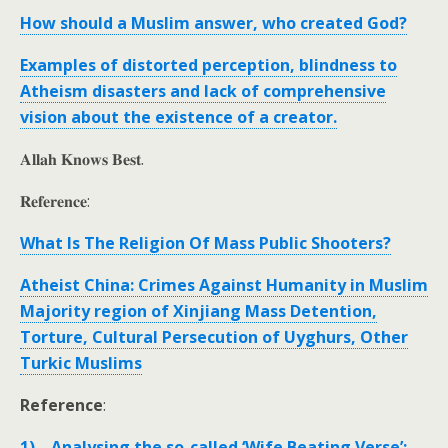
How should a Muslim answer, who created God?
Examples of distorted perception, blindness to
Atheism disasters and lack of comprehensive
vision about the existence of a creator.
𝐀𝐥𝐥𝐚𝐡 𝐊𝐧𝐨𝐰𝐬 𝐁𝐞𝐬𝐭.
𝐑𝐞𝐟𝐞𝐫𝐞𝐧𝐜𝐞:
What Is The Religion Of Mass Public Shooters?
Atheist China: Crimes Against Humanity in Muslim
Majority region of Xinjiang Mass Detention,
Torture, Cultural Persecution of Uyghurs, Other
Turkic Muslims
Reference
:
1) Analysing the so-called ‘Wife Beating Verse’: