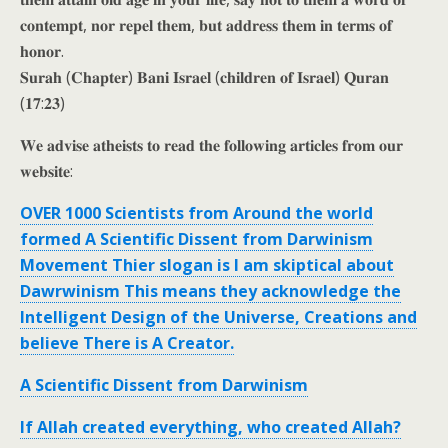
𝐜𝐨𝐧𝐭𝐞𝐦𝐩𝐭, 𝐧𝐨𝐫 𝐫𝐞𝐩𝐞𝐥 𝐭𝐡𝐞𝐦, 𝐛𝐮𝐭 𝐚𝐝𝐝𝐫𝐞𝐬𝐬 𝐭𝐡𝐞𝐦 𝐢𝐧 𝐭𝐞𝐫𝐦𝐬 𝐨𝐟
𝐡𝐨𝐧𝐨𝐫.
𝐒𝐮𝐫𝐚𝐡 (𝐂𝐡𝐚𝐩𝐭𝐞𝐫) 𝐁𝐚𝐧𝐢 𝐈𝐬𝐫𝐚𝐞𝐥 (𝐜𝐡𝐢𝐥𝐝𝐫𝐞𝐧 𝐨𝐟 𝐈𝐬𝐫𝐚𝐞𝐥) 𝐐𝐮𝐫𝐚𝐧
(𝟏𝟕:𝟐𝟑)
𝐖𝐞 𝐚𝐝𝐯𝐢𝐬𝐞 𝐚𝐭𝐡𝐞𝐢𝐬𝐭𝐬 𝐭𝐨 𝐫𝐞𝐚𝐝 𝐭𝐡𝐞 𝐟𝐨𝐥𝐥𝐨𝐰𝐢𝐧𝐠 𝐚𝐫𝐭𝐢𝐜𝐥𝐞𝐬 𝐟𝐫𝐨𝐦 𝐨𝐮𝐫
𝐰𝐞𝐛𝐬𝐢𝐭𝐞:
OVER 1000 Scientists from Around the world
formed A Scientific Dissent from Darwinism
Movement Thier slogan is I am skiptical about
Dawrwinism This means they acknowledge the
Intelligent Design of the Universe, Creations and
believe There is A Creator.
A Scientific Dissent from Darwinism
If Allah created everything, who created Allah?