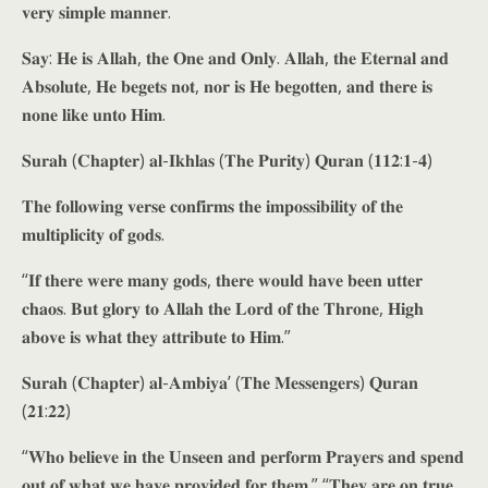
𝐯𝐞𝐫𝐲 𝐬𝐢𝐦𝐩𝐥𝐞 𝐦𝐚𝐧𝐧𝐞𝐫.
𝐒𝐚𝐲: 𝐇𝐞 𝐢𝐬 𝐀𝐥𝐥𝐚𝐡, 𝐭𝐡𝐞 𝐎𝐧𝐞 𝐚𝐧𝐝 𝐎𝐧𝐥𝐲. 𝐀𝐥𝐥𝐚𝐡, 𝐭𝐡𝐞 𝐄𝐭𝐞𝐫𝐧𝐚𝐥 𝐚𝐧𝐝
𝐀𝐛𝐬𝐨𝐥𝐮𝐭𝐞, 𝐇𝐞 𝐛𝐞𝐠𝐞𝐭𝐬 𝐧𝐨𝐭, 𝐧𝐨𝐫 𝐢𝐬 𝐇𝐞 𝐛𝐞𝐠𝐨𝐭𝐭𝐞𝐧, 𝐚𝐧𝐝 𝐭𝐡𝐞𝐫𝐞 𝐢𝐬
𝐧𝐨𝐧𝐞 𝐥𝐢𝐤𝐞 𝐮𝐧𝐭𝐨 𝐇𝐢𝐦.
𝐒𝐮𝐫𝐚𝐡 (𝐂𝐡𝐚𝐩𝐭𝐞𝐫) 𝐚𝐥-𝐈𝐤𝐡𝐥𝐚𝐬 (𝐓𝐡𝐞 𝐏𝐮𝐫𝐢𝐭𝐲) 𝐐𝐮𝐫𝐚𝐧 (𝟏𝟏𝟐:𝟏-𝟒)
𝐓𝐡𝐞 𝐟𝐨𝐥𝐥𝐨𝐰𝐢𝐧𝐠 𝐯𝐞𝐫𝐬𝐞 𝐜𝐨𝐧𝐟𝐢𝐫𝐦𝐬 𝐭𝐡𝐞 𝐢𝐦𝐩𝐨𝐬𝐬𝐢𝐛𝐢𝐥𝐢𝐭𝐲 𝐨𝐟 𝐭𝐡𝐞
𝐦𝐮𝐥𝐭𝐢𝐩𝐥𝐢𝐜𝐢𝐭𝐲 𝐨𝐟 𝐠𝐨𝐝𝐬.
“𝐈𝐟 𝐭𝐡𝐞𝐫𝐞 𝐰𝐞𝐫𝐞 𝐦𝐚𝐧𝐲 𝐠𝐨𝐝𝐬, 𝐭𝐡𝐞𝐫𝐞 𝐰𝐨𝐮𝐥𝐝 𝐡𝐚𝐯𝐞 𝐛𝐞𝐞𝐧 𝐮𝐭𝐭𝐞𝐫
𝐜𝐡𝐚𝐨𝐬. 𝐁𝐮𝐭 𝐠𝐥𝐨𝐫𝐲 𝐭𝐨 𝐀𝐥𝐥𝐚𝐡 𝐭𝐡𝐞 𝐋𝐨𝐫𝐝 𝐨𝐟 𝐭𝐡𝐞 𝐓𝐡𝐫𝐨𝐧𝐞, 𝐇𝐢𝐠𝐡
𝐚𝐛𝐨𝐯𝐞 𝐢𝐬 𝐰𝐡𝐚𝐭 𝐭𝐡𝐞𝐲 𝐚𝐭𝐭𝐫𝐢𝐛𝐮𝐭𝐞 𝐭𝐨 𝐇𝐢𝐦.”
𝐒𝐮𝐫𝐚𝐡 (𝐂𝐡𝐚𝐩𝐭𝐞𝐫) 𝐚𝐥-𝐀𝐦𝐛𝐢𝐲𝐚’ (𝐓𝐡𝐞 𝐌𝐞𝐬𝐬𝐞𝐧𝐠𝐞𝐫𝐬) 𝐐𝐮𝐫𝐚𝐧
(𝟐𝟏:𝟐𝟐)
“𝐖𝐡𝐨 𝐛𝐞𝐥𝐢𝐞𝐯𝐞 𝐢𝐧 𝐭𝐡𝐞 𝐔𝐧𝐬𝐞𝐞𝐧 𝐚𝐧𝐝 𝐩𝐞𝐫𝐟𝐨𝐫𝐦 𝐏𝐫𝐚𝐲𝐞𝐫𝐬 𝐚𝐧𝐝 𝐬𝐩𝐞𝐧𝐝
𝐨𝐮𝐭 𝐨𝐟 𝐰𝐡𝐚𝐭 𝐰𝐞 𝐡𝐚𝐯𝐞 𝐩𝐫𝐨𝐯𝐢𝐝𝐞𝐝 𝐟𝐨𝐫 𝐭𝐡𝐞𝐦.” “𝐓𝐡𝐞𝐲 𝐚𝐫𝐞 𝐨𝐧 𝐭𝐫𝐮𝐞