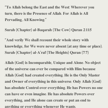
“𝐓𝐨 𝐀𝐥𝐥𝐚𝐡 𝐛𝐞𝐥𝐨𝐧𝐠 𝐭𝐡𝐞 𝐄𝐚𝐬𝐭 𝐚𝐧𝐝 𝐭𝐡𝐞 𝐖𝐞𝐬𝐭: 𝐖𝐡𝐞𝐫𝐞𝐯𝐞𝐫 𝐲𝐨𝐮
𝐭𝐮𝐫𝐧, 𝐭𝐡𝐞𝐫𝐞 𝐢𝐬 𝐭𝐡𝐞 𝐏𝐫𝐞𝐬𝐞𝐧𝐜𝐞 𝐨𝐟 𝐀𝐥𝐥𝐚𝐡. 𝐅𝐨𝐫 𝐀𝐥𝐥𝐚𝐡 𝐢𝐬 𝐀𝐥𝐥
𝐏𝐞𝐫𝐯𝐚𝐝𝐢𝐧𝐠, 𝐀𝐥𝐥 𝐊𝐧𝐨𝐰𝐢𝐧𝐠.”
𝐒𝐮𝐫𝐚𝐡 (𝐂𝐡𝐚𝐩𝐭𝐞𝐫) 𝐚𝐥-𝐁𝐚𝐪𝐚𝐫𝐚𝐡 (𝐓𝐡𝐞 𝐂𝐨𝐰) 𝐐𝐮𝐫𝐚𝐧 𝟐:𝟏𝟏𝟓
“𝐀𝐧𝐝 𝐯𝐞𝐫𝐢𝐥𝐲 𝐖𝐞 𝐬𝐡𝐚𝐥𝐥 𝐫𝐞𝐜𝐨𝐮𝐧𝐭 𝐭𝐡𝐞𝐢𝐫 𝐰𝐡𝐨𝐥𝐞 𝐬𝐭𝐨𝐫𝐲 𝐰𝐢𝐭𝐡
𝐤𝐧𝐨𝐰𝐥𝐞𝐝𝐠𝐞, 𝐟𝐨𝐫 𝐖𝐞 𝐰𝐞𝐫𝐞 𝐧𝐞𝐯𝐞𝐫 𝐚𝐛𝐬𝐞𝐧𝐭 (𝐚𝐭 𝐚𝐧𝐲 𝐭𝐢𝐦𝐞 𝐨𝐫 𝐩𝐥𝐚𝐜𝐞).
𝐒𝐮𝐫𝐚𝐡 (𝐂𝐡𝐚𝐩𝐭𝐞𝐫) 𝐚𝐥-𝐀’𝐫𝐚𝐟 (𝐓𝐡𝐞 𝐇𝐞𝐢𝐠𝐡𝐭𝐬) 𝐐𝐮𝐫𝐚𝐧 (𝟕:𝟕)
𝐀𝐥𝐥𝐚𝐡 (𝐆𝐨𝐝) 𝐢𝐬 𝐈𝐧𝐜𝐨𝐦𝐩𝐚𝐫𝐚𝐛𝐥𝐞, 𝐔𝐧𝐢𝐪𝐮𝐞 𝐚𝐧𝐝 𝐀𝐥𝐨𝐧𝐞. 𝐍𝐨 𝐨𝐛𝐣𝐞𝐜𝐭
𝐨𝐟 𝐭𝐡𝐞 𝐮𝐧𝐢𝐯𝐞𝐫𝐬𝐞 𝐜𝐚𝐧 𝐞𝐯𝐞𝐫 𝐛𝐞 𝐜𝐨𝐦𝐩𝐚𝐫𝐞𝐝 𝐰𝐢𝐭𝐡 𝐇𝐢𝐦 𝐛𝐞𝐜𝐚𝐮𝐬𝐞
𝐀𝐥𝐥𝐚𝐡 (𝐆𝐨𝐝) 𝐡𝐚𝐝 𝐜𝐫𝐞𝐚𝐭𝐞𝐝 𝐞𝐯𝐞𝐫𝐲𝐭𝐡𝐢𝐧𝐠. 𝐇𝐞 𝐢𝐬 𝐭𝐡𝐞 𝐎𝐧𝐥𝐲 𝐌𝐚𝐬𝐭𝐞𝐫
𝐚𝐧𝐝 𝐎𝐰𝐧𝐞𝐫 𝐨𝐟 𝐞𝐯𝐞𝐫𝐲𝐭𝐡𝐢𝐧𝐠 𝐢𝐧 𝐭𝐡𝐢𝐬 𝐮𝐧𝐢𝐯𝐞𝐫𝐬𝐞. 𝐎𝐧𝐥𝐲 𝐀𝐥𝐥𝐚𝐡 (𝐆𝐨𝐝)
𝐡𝐚𝐬 𝐚𝐛𝐬𝐨𝐥𝐮𝐭𝐞 𝐂𝐨𝐧𝐭𝐫𝐨𝐥 𝐨𝐯𝐞𝐫 𝐞𝐯𝐞𝐫𝐲𝐭𝐡𝐢𝐧𝐠. 𝐇𝐞 𝐡𝐚𝐬 𝐏𝐨𝐰𝐞𝐫𝐬 𝐧𝐨 𝐨𝐧𝐞
𝐜𝐚𝐧 𝐡𝐚𝐯𝐞 𝐨𝐫 𝐞𝐯𝐞𝐧 𝐢𝐦𝐚𝐠𝐢𝐧𝐞. 𝐇𝐞 𝐡𝐚𝐬 𝐚𝐛𝐬𝐨𝐥𝐮𝐭𝐞 𝐏𝐨𝐰𝐞𝐫𝐬 𝐨𝐯𝐞𝐫
𝐞𝐯𝐞𝐫𝐲𝐭𝐡𝐢𝐧𝐠, 𝐚𝐧𝐝 𝐇𝐞 𝐚𝐥𝐨𝐧𝐞 𝐜𝐚𝐧 𝐜𝐫𝐞𝐚𝐭𝐞 𝐨𝐫 𝐩𝐮𝐭 𝐚𝐧 𝐞𝐧𝐝 𝐭𝐨
𝐚𝐧𝐲𝐭𝐡𝐢𝐧𝐠 𝐨𝐫 𝐞𝐯𝐞𝐫𝐲𝐭𝐡𝐢𝐧𝐠 𝐰𝐡𝐞𝐧𝐞𝐯𝐞𝐫 𝐇𝐞 𝐰𝐚𝐧𝐭𝐬.