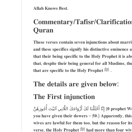
𝐀𝐥𝐥𝐚𝐡 𝐊𝐧𝐨𝐰𝐬 𝐁𝐞𝐬𝐭.
𝐂𝐨𝐦𝐦𝐞𝐧𝐭𝐚𝐫𝐲/𝐓𝐚𝐟𝐢𝐬𝐫/𝐂𝐥𝐚𝐫𝐢𝐟𝐢𝐜𝐚𝐭
𝐐𝐮𝐫𝐚𝐧
𝐓𝐡𝐞𝐬𝐞 𝐯𝐞𝐫𝐬𝐞𝐬 𝐜𝐨𝐧𝐭𝐚𝐢𝐧 𝐬𝐞𝐯𝐞𝐧 𝐢𝐧𝐣𝐮𝐧𝐜𝐭𝐢𝐨𝐧𝐬 𝐚𝐛𝐨𝐮𝐭 𝐦𝐚𝐫𝐫𝐢
𝐚𝐧𝐝 𝐭𝐡𝐞𝐬𝐞 𝐬𝐩𝐞𝐜𝐢𝐟𝐢𝐜𝐬 𝐬𝐢𝐠𝐧𝐢𝐟𝐲 𝐡𝐢𝐬 𝐝𝐢𝐬𝐭𝐢𝐧𝐜𝐭𝐢𝐯𝐞 𝐞𝐦𝐢𝐧𝐞𝐧𝐜
𝐭𝐡𝐚𝐭 𝐭𝐡𝐞𝐢𝐫 𝐛𝐞𝐢𝐧𝐠 𝐬𝐩𝐞𝐜𝐢𝐟𝐢𝐜 𝐭𝐨 𝐭𝐡𝐞 𝐇𝐨𝐥𝐲 𝐏𝐫𝐨𝐩𝐡𝐞𝐭 𝐢𝐭 𝐢𝐬 
𝐭𝐡𝐚𝐭, 𝐝𝐞𝐬𝐩𝐢𝐭𝐞 𝐭𝐡𝐞𝐢𝐫 𝐛𝐞𝐢𝐧𝐠 𝐠𝐞𝐧𝐞𝐫𝐚𝐥 𝐟𝐨𝐫 𝐚𝐥𝐥 𝐌𝐮𝐬𝐥𝐢𝐦𝐬, 𝐭𝐡𝐞
𝐭𝐡𝐚𝐭 𝐚𝐫𝐞 𝐬𝐩𝐞𝐜𝐢𝐟𝐢𝐜 𝐭𝐨 𝐭𝐡𝐞 𝐇𝐨𝐥𝐲 𝐏𝐫𝐨𝐩𝐡𝐞𝐭 ﷺ .
𝐓𝐡𝐞 𝐝𝐞𝐭𝐚𝐢𝐥𝐬 𝐚𝐫𝐞 𝐠𝐢𝐯𝐞𝐧 𝐛𝐞𝐥𝐨𝐰:
𝐓𝐡𝐞 𝐅𝐢𝐫𝐬𝐭 𝐢𝐧𝐣𝐮𝐧𝐜𝐭𝐢𝐨𝐧
إِنَّا أَحْلَلْنَا لَكَ أَزْوَاجَكَ اللَّاتِي آتَيْتَ أُجُورَ‌هُنَّ (𝟎 𝐩𝐫𝐨𝐩𝐡𝐞𝐭 𝐖𝐞 𝐡𝐚𝐯𝐞 𝐦𝐚𝐝𝐞 𝐥𝐚𝐰𝐟𝐮𝐥 (𝐡𝐚𝐥𝐚𝐥) 𝐟𝐨𝐫 𝐲𝐨𝐮 𝐚𝐥𝐥 𝐲𝐨𝐮𝐫 𝐰𝐢𝐯𝐞𝐬 𝐰𝐡𝐨𝐦
𝐲𝐨𝐮 𝐡𝐚𝐯𝐞 𝐠𝐢𝐯𝐞𝐧 𝐭𝐡𝐞𝐢𝐫 𝐝𝐨𝐰𝐞𝐫𝐬 – 𝟓𝟎.) 𝐀𝐩𝐩𝐚𝐫𝐞𝐧𝐭𝐥𝐲, 𝐭𝐡𝐢𝐬 𝐫
𝐰𝐢𝐯𝐞𝐬 𝐚𝐫𝐞 𝐥𝐚𝐰𝐟𝐮𝐥 𝐟𝐨𝐫 𝐭𝐡𝐞𝐦 𝐭𝐨𝐨, 𝐛𝐮𝐭 𝐭𝐡𝐞 𝐫𝐞𝐚𝐬𝐨𝐧 𝐟𝐨𝐫 𝐢𝐭𝐬 𝐛
𝐯𝐞𝐫𝐬𝐞, 𝐭𝐡𝐞 𝐇𝐨𝐥𝐲 𝐏𝐫𝐨𝐩𝐡𝐞𝐭 ﷺ 𝐡𝐚𝐝 𝐦𝐨𝐫𝐞 𝐭𝐡𝐚𝐧 𝐟𝐨𝐮𝐫 𝐰𝐢𝐯𝐞𝐬, 𝐰𝐡𝐢𝐥𝐞 𝐢𝐭 𝐢𝐬 𝐧𝐨𝐭 𝐩𝐞𝐫𝐦𝐢𝐬𝐬𝐢𝐛𝐥𝐞 𝐟𝐨𝐫 𝐌𝐮𝐬𝐥𝐢𝐦𝐬 𝐢𝐧 𝐠𝐞𝐧𝐞𝐫𝐚𝐥 𝐭𝐨