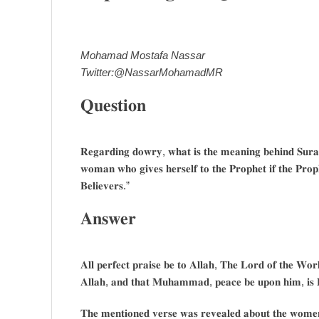
Mohamad Mostafa Nassar
Twitter:@NassarMohamadMR
𝐐𝐮𝐞𝐬𝐭𝐢𝐨𝐧
𝐑𝐞𝐠𝐚𝐫𝐝𝐢𝐧𝐠 𝐝𝐨𝐰𝐫𝐲, 𝐰𝐡𝐚𝐭 𝐢𝐬 𝐭𝐡𝐞 𝐦𝐞𝐚𝐧𝐢𝐧𝐠 𝐛𝐞𝐡𝐢𝐧𝐝 𝐒𝐮𝐫
𝐰𝐨𝐦𝐚𝐧 𝐰𝐡𝐨 𝐠𝐢𝐯𝐞𝐬 𝐡𝐞𝐫𝐬𝐞𝐥𝐟 𝐭𝐨 𝐭𝐡𝐞 𝐏𝐫𝐨𝐩𝐡𝐞𝐭 𝐢𝐟 𝐭𝐡𝐞 𝐏𝐫𝐨𝐩
𝐁𝐞𝐥𝐢𝐞𝐯𝐞𝐫𝐬.”
𝐀𝐧𝐬𝐰𝐞𝐫
𝐀𝐥𝐥 𝐩𝐞𝐫𝐟𝐞𝐜𝐭 𝐩𝐫𝐚𝐢𝐬𝐞 𝐛𝐞 𝐭𝐨 𝐀𝐥𝐥𝐚𝐡, 𝐓𝐡𝐞 𝐋𝐨𝐫𝐝 𝐨𝐟 𝐭𝐡𝐞 𝐖𝐨𝐫𝐥
𝐀𝐥𝐥𝐚𝐡, 𝐚𝐧𝐝 𝐭𝐡𝐚𝐭 𝐌𝐮𝐡𝐚𝐦𝐦𝐚𝐝, 𝐩𝐞𝐚𝐜𝐞 𝐛𝐞 𝐮𝐩𝐨𝐧 𝐡𝐢𝐦, 𝐢𝐬 𝐇
𝐓𝐡𝐞 𝐦𝐞𝐧𝐭𝐢𝐨𝐧𝐞𝐝 𝐯𝐞𝐫𝐬𝐞 𝐰𝐚𝐬 𝐫𝐞𝐯𝐞𝐚𝐥𝐞𝐝 𝐚𝐛𝐨𝐮𝐭 𝐭𝐡𝐞 𝐰𝐨𝐦