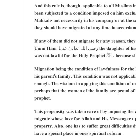
𝐀𝐧𝐝 𝐭𝐡𝐢𝐬 𝐫𝐮𝐥𝐞 𝐢𝐬, 𝐭𝐡𝐨𝐮𝐠𝐡, 𝐚𝐩𝐩𝐥𝐢𝐜𝐚𝐛𝐥𝐞 𝐭𝐨 𝐚𝐥𝐥 𝐌𝐮𝐬𝐥𝐢𝐦𝐬 𝐢𝐧 𝐠𝐞
𝐛𝐞𝐞𝐧 𝐬𝐮𝐛𝐣𝐞𝐜𝐭𝐞𝐝 𝐭𝐨 𝐚 𝐜𝐨𝐧𝐝𝐢𝐭𝐢𝐨𝐧 𝐢𝐦𝐩𝐨𝐬𝐞𝐝 𝐨𝐧 𝐡𝐢𝐦 𝐞𝐱𝐜𝐥
𝐌𝐚𝐤𝐤𝐚𝐡- 𝐧𝐨𝐭 𝐧𝐞𝐜𝐞𝐬𝐬𝐚𝐫𝐢𝐥𝐲 𝐢𝐧 𝐡𝐢𝐬 𝐜𝐨𝐦𝐩𝐚𝐧𝐲 𝐨𝐫 𝐚𝐭 𝐭𝐡𝐞 𝐬
𝐭𝐡𝐞𝐲 𝐬𝐡𝐨𝐮𝐥𝐝 𝐡𝐚𝐯𝐞 𝐦𝐢𝐠𝐫𝐚𝐭𝐞𝐝 𝐚𝐭 𝐚𝐧𝐲 𝐭𝐢𝐦𝐞 𝐢𝐧 𝐚𝐜𝐜𝐨𝐫𝐝𝐚
𝐈𝐟 𝐚𝐧𝐲 𝐨𝐟 𝐭𝐡𝐞𝐦 𝐝𝐢𝐝 𝐧𝐨𝐭 𝐦𝐢𝐠𝐫𝐚𝐭𝐞 𝐟𝐨𝐫 𝐚𝐧𝐲 𝐫𝐞𝐚𝐬𝐨𝐧, 𝐭𝐡𝐞𝐲
𝐔𝐦𝐦 𝐇𝐚𝐧𝐢’ رضی اللہ تعالیٰ عنہا 𝐭𝐡𝐞 𝐝𝐚𝐮𝐠𝐡𝐭𝐞𝐫 𝐨𝐟 𝐡𝐢𝐬 𝐩𝐚𝐭𝐞𝐫𝐧𝐚𝐥 𝐮𝐧𝐜𝐥𝐞 𝐀𝐛𝐮 𝐓𝐚𝐥𝐢𝐛 𝐰𝐡𝐨, 𝐚𝐬 𝐩𝐞𝐫 𝐡𝐞𝐫 𝐬𝐭𝐚𝐭𝐞𝐦𝐞𝐧𝐭,
𝐰𝐚𝐬 𝐧𝐨𝐭 𝐥𝐚𝐰𝐟𝐮𝐥 𝐟𝐨𝐫 𝐭𝐡
𝐌𝐢𝐠𝐫𝐚𝐭𝐢𝐨𝐧 𝐛𝐞𝐢𝐧𝐠 𝐭𝐡𝐞 𝐜𝐨𝐧𝐝𝐢𝐭𝐢𝐨𝐧 𝐨𝐟 𝐥𝐚𝐰𝐟𝐮𝐥𝐧𝐞𝐬𝐬 𝐟𝐨𝐫 𝐭𝐡𝐞 𝐇𝐨𝐥𝐲 𝐏𝐫𝐨𝐩𝐡𝐞𝐭 ﷺ 𝐰𝐚𝐬 𝐨𝐧𝐥𝐲 𝐰𝐢𝐭𝐡 
𝐡𝐢𝐬 𝐩𝐚𝐫𝐞𝐧𝐭’𝐬 𝐟𝐚𝐦𝐢𝐥𝐲. 𝐓𝐡𝐢𝐬 𝐜𝐨𝐧𝐝𝐢𝐭𝐢𝐨𝐧 𝐰𝐚𝐬 𝐧𝐨𝐭 𝐚𝐩𝐩𝐥𝐢𝐜
𝐞𝐧𝐨𝐮𝐠𝐡. 𝐓𝐡𝐞 𝐰𝐢𝐬𝐝𝐨𝐦 𝐢𝐧 𝐚𝐩𝐩𝐥𝐲𝐢𝐧𝐠 𝐭𝐡𝐢𝐬 𝐜𝐨𝐧𝐝𝐢𝐭𝐢𝐨𝐧 𝐨𝐟 𝐦
𝐩𝐞𝐫𝐡𝐚𝐩𝐬 𝐭𝐡𝐚𝐭 𝐭𝐡𝐞 𝐰𝐨𝐦𝐞𝐧 𝐨𝐟 𝐭𝐡𝐞 𝐟𝐚𝐦𝐢𝐥𝐲 𝐚𝐫𝐞 𝐩𝐫𝐨𝐮𝐝 𝐨𝐟 𝐭
𝐩𝐫𝐨𝐩𝐡𝐞𝐭.
𝐓𝐡𝐢𝐬 𝐩𝐫𝐨𝐩𝐞𝐧𝐬𝐢𝐭𝐲 𝐰𝐚𝐬 𝐭𝐚𝐤𝐞𝐧 𝐜𝐚𝐫𝐞 𝐨𝐟 𝐛𝐲 𝐢𝐦𝐩𝐨𝐬𝐢𝐧𝐠 𝐭𝐡𝐞 
𝐦𝐢𝐠𝐫𝐚𝐭𝐞 𝐰𝐡𝐨𝐬𝐞 𝐥𝐨𝐯𝐞 𝐟𝐨𝐫 𝐀𝐥𝐥𝐚𝐡 𝐚𝐧𝐝 𝐇𝐢𝐬 𝐌𝐞𝐬𝐬𝐞𝐧𝐠𝐞𝐫 𝐭 
𝐩𝐫𝐨𝐩𝐞𝐫𝐭𝐲. 𝐀𝐥𝐬𝐨, 𝐨𝐧𝐞 𝐡𝐚𝐬 𝐭𝐨 𝐬𝐮𝐟𝐟𝐞𝐫 𝐠𝐫𝐞𝐚𝐭 𝐝𝐢𝐟𝐟𝐢𝐜𝐮𝐥𝐭𝐢𝐞𝐬 
𝐡𝐚𝐯𝐞 𝐚 𝐬𝐩𝐞𝐜𝐢𝐚𝐥 𝐩𝐥𝐚𝐜𝐞 𝐢𝐧 𝐨𝐧𝐞𝐬 𝐬𝐩𝐢𝐫𝐢𝐭𝐮𝐚𝐥 𝐫𝐞𝐟𝐨𝐫𝐦.