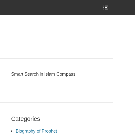
Show
Header
Sidebar
Content
Smart Search in Islam Compass
Categories
Biography of Prophet