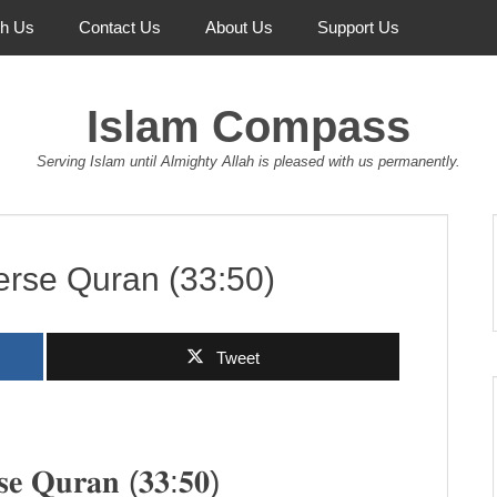
th Us
Contact Us
About Us
Support Us
Islam Compass
Serving Islam until Almighty Allah is pleased with us permanently.
erse Quran (33:50)
Tweet
𝐫𝐬𝐞 𝐐𝐮𝐫𝐚𝐧 (𝟑𝟑:𝟓𝟎)