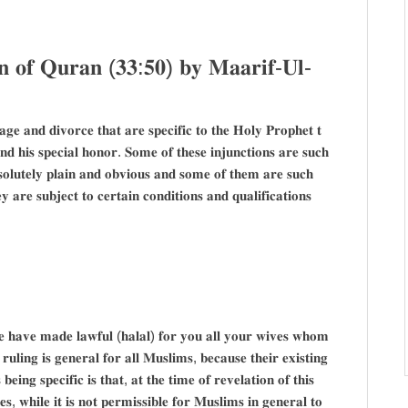
𝐨𝐧 𝐨𝐟 𝐐𝐮𝐫𝐚𝐧 (𝟑𝟑:𝟓𝟎) 𝐛𝐲 𝐌𝐚𝐚𝐫𝐢𝐟-𝐔𝐥-
𝐚𝐠𝐞 𝐚𝐧𝐝 𝐝𝐢𝐯𝐨𝐫𝐜𝐞 𝐭𝐡𝐚𝐭 𝐚𝐫𝐞 𝐬𝐩𝐞𝐜𝐢𝐟𝐢𝐜 𝐭𝐨 𝐭𝐡𝐞 𝐇𝐨𝐥𝐲 𝐏𝐫𝐨𝐩𝐡𝐞𝐭 𝐭
 𝐚𝐧𝐝 𝐡𝐢𝐬 𝐬𝐩𝐞𝐜𝐢𝐚𝐥 𝐡𝐨𝐧𝐨𝐫. 𝐒𝐨𝐦𝐞 𝐨𝐟 𝐭𝐡𝐞𝐬𝐞 𝐢𝐧𝐣𝐮𝐧𝐜𝐭𝐢𝐨𝐧𝐬 𝐚𝐫𝐞 𝐬𝐮𝐜𝐡
𝐛𝐬𝐨𝐥𝐮𝐭𝐞𝐥𝐲 𝐩𝐥𝐚𝐢𝐧 𝐚𝐧𝐝 𝐨𝐛𝐯𝐢𝐨𝐮𝐬 𝐚𝐧𝐝 𝐬𝐨𝐦𝐞 𝐨𝐟 𝐭𝐡𝐞𝐦 𝐚𝐫𝐞 𝐬𝐮𝐜𝐡
𝐲 𝐚𝐫𝐞 𝐬𝐮𝐛𝐣𝐞𝐜𝐭 𝐭𝐨 𝐜𝐞𝐫𝐭𝐚𝐢𝐧 𝐜𝐨𝐧𝐝𝐢𝐭𝐢𝐨𝐧𝐬 𝐚𝐧𝐝 𝐪𝐮𝐚𝐥𝐢𝐟𝐢𝐜𝐚𝐭𝐢𝐨𝐧𝐬
𝐥𝐢𝐧𝐠 𝐢𝐬 𝐠𝐞𝐧𝐞𝐫𝐚𝐥 𝐟𝐨𝐫 𝐚𝐥𝐥 𝐌𝐮𝐬𝐥𝐢𝐦𝐬, 𝐛𝐞𝐜𝐚𝐮𝐬𝐞 𝐭𝐡𝐞𝐢𝐫 𝐞𝐱𝐢𝐬𝐭𝐢𝐧𝐠
𝐞𝐢𝐧𝐠 𝐬𝐩𝐞𝐜𝐢𝐟𝐢𝐜 𝐢𝐬 𝐭𝐡𝐚𝐭, 𝐚𝐭 𝐭𝐡𝐞 𝐭𝐢𝐦𝐞 𝐨𝐟 𝐫𝐞𝐯𝐞𝐥𝐚𝐭𝐢𝐨𝐧 𝐨𝐟 𝐭𝐡𝐢𝐬