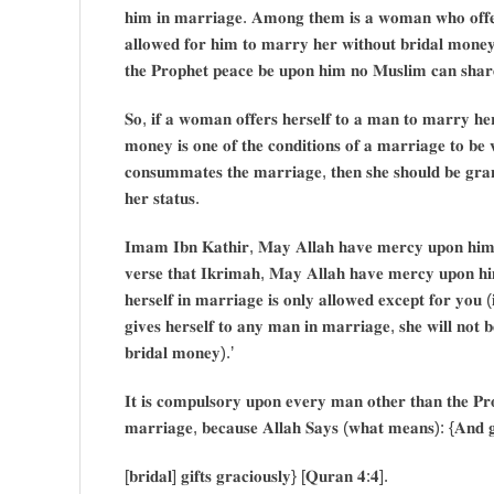
𝐡𝐢𝐦 𝐢𝐧 𝐦𝐚𝐫𝐫𝐢𝐚𝐠𝐞. 𝐀𝐦𝐨𝐧𝐠 𝐭𝐡𝐞𝐦 𝐢𝐬 𝐚 𝐰𝐨𝐦𝐚𝐧 𝐰𝐡𝐨 𝐨𝐟𝐟𝐞𝐫
𝐚𝐥𝐥𝐨𝐰𝐞𝐝 𝐟𝐨𝐫 𝐡𝐢𝐦 𝐭𝐨 𝐦𝐚𝐫𝐫𝐲 𝐡𝐞𝐫 𝐰𝐢𝐭𝐡𝐨𝐮𝐭 𝐛𝐫𝐢𝐝𝐚𝐥 𝐦𝐨𝐧𝐞𝐲. 
𝐭𝐡𝐞 𝐏𝐫𝐨𝐩𝐡𝐞𝐭 𝐩𝐞𝐚𝐜𝐞 𝐛𝐞 𝐮𝐩𝐨𝐧 𝐡𝐢𝐦 𝐧𝐨 𝐌𝐮𝐬𝐥𝐢𝐦 𝐜𝐚𝐧 𝐬𝐡𝐚𝐫𝐞 
𝐒𝐨, 𝐢𝐟 𝐚 𝐰𝐨𝐦𝐚𝐧 𝐨𝐟𝐟𝐞𝐫𝐬 𝐡𝐞𝐫𝐬𝐞𝐥𝐟 𝐭𝐨 𝐚 𝐦𝐚𝐧 𝐭𝐨 𝐦𝐚𝐫𝐫𝐲 𝐡𝐞𝐫 
𝐦𝐨𝐧𝐞𝐲 𝐢𝐬 𝐨𝐧𝐞 𝐨𝐟 𝐭𝐡𝐞 𝐜𝐨𝐧𝐝𝐢𝐭𝐢𝐨𝐧𝐬 𝐨𝐟 𝐚 𝐦𝐚𝐫𝐫𝐢𝐚𝐠𝐞 𝐭𝐨 𝐛𝐞 
𝐜𝐨𝐧𝐬𝐮𝐦𝐦𝐚𝐭𝐞𝐬 𝐭𝐡𝐞 𝐦𝐚𝐫𝐫𝐢𝐚𝐠𝐞, 𝐭𝐡𝐞𝐧 𝐬𝐡𝐞 𝐬𝐡𝐨𝐮𝐥𝐝 𝐛𝐞 𝐠𝐫𝐚𝐧
𝐡𝐞𝐫 𝐬𝐭𝐚𝐭𝐮𝐬.
𝐈𝐦𝐚𝐦 𝐈𝐛𝐧 𝐊𝐚𝐭𝐡𝐢𝐫, 𝐌𝐚𝐲 𝐀𝐥𝐥𝐚𝐡 𝐡𝐚𝐯𝐞 𝐦𝐞𝐫𝐜𝐲 𝐮𝐩𝐨𝐧 𝐡𝐢𝐦, 𝐬𝐚
𝐯𝐞𝐫𝐬𝐞 𝐭𝐡𝐚𝐭 𝐈𝐤𝐫𝐢𝐦𝐚𝐡, 𝐌𝐚𝐲 𝐀𝐥𝐥𝐚𝐡 𝐡𝐚𝐯𝐞 𝐦𝐞𝐫𝐜𝐲 𝐮𝐩𝐨𝐧 𝐡𝐢
𝐡𝐞𝐫𝐬𝐞𝐥𝐟 𝐢𝐧 𝐦𝐚𝐫𝐫𝐢𝐚𝐠𝐞 𝐢𝐬 𝐨𝐧𝐥𝐲 𝐚𝐥𝐥𝐨𝐰𝐞𝐝 𝐞𝐱𝐜𝐞𝐩𝐭 𝐟𝐨𝐫 𝐲𝐨
𝐠𝐢𝐯𝐞𝐬 𝐡𝐞𝐫𝐬𝐞𝐥𝐟 𝐭𝐨 𝐚𝐧𝐲 𝐦𝐚𝐧 𝐢𝐧 𝐦𝐚𝐫𝐫𝐢𝐚𝐠𝐞, 𝐬𝐡𝐞 𝐰𝐢𝐥𝐥 𝐧𝐨𝐭 𝐛
𝐛𝐫𝐢𝐝𝐚𝐥 𝐦𝐨𝐧𝐞𝐲).’
𝐈𝐭 𝐢𝐬 𝐜𝐨𝐦𝐩𝐮𝐥𝐬𝐨𝐫𝐲 𝐮𝐩𝐨𝐧 𝐞𝐯𝐞𝐫𝐲 𝐦𝐚𝐧 𝐨𝐭𝐡𝐞𝐫 𝐭𝐡𝐚𝐧 𝐭𝐡𝐞 𝐏𝐫
𝐦𝐚𝐫𝐫𝐢𝐚𝐠𝐞, 𝐛𝐞𝐜𝐚𝐮𝐬𝐞 𝐀𝐥𝐥𝐚𝐡 𝐒𝐚𝐲𝐬 (𝐰𝐡𝐚𝐭 𝐦𝐞𝐚𝐧𝐬): {𝐀𝐧𝐝 𝐠
[𝐛𝐫𝐢𝐝𝐚𝐥] 𝐠𝐢𝐟𝐭𝐬 𝐠𝐫𝐚𝐜𝐢𝐨𝐮𝐬𝐥𝐲} [𝐐𝐮𝐫𝐚𝐧 𝟒:𝟒].