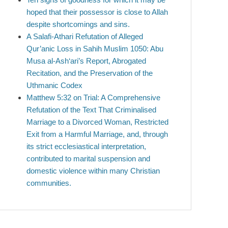
hoped that their possessor is close to Allah
despite shortcomings and sins.
A Salafi-Athari Refutation of Alleged
Qur’anic Loss in Sahih Muslim 1050: Abu
Musa al-Ash‘ari’s Report, Abrogated
Recitation, and the Preservation of the
Uthmanic Codex
Matthew 5:32 on Trial: A Comprehensive
Refutation of the Text That Criminalised
Marriage to a Divorced Woman, Restricted
Exit from a Harmful Marriage, and, through
its strict ecclesiastical interpretation,
contributed to marital suspension and
domestic violence within many Christian
communities.