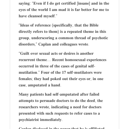
𝐬𝐚𝐲𝐢𝐧𝐠: “𝐄𝐯𝐞𝐧 𝐢𝐟 𝐈 𝐝𝐨 𝐠𝐞𝐭 𝐜𝐞𝐫𝐭𝐢𝐟𝐢𝐞𝐝 [𝐢𝐧𝐬𝐚𝐧𝐞] 𝐚𝐧𝐝 𝐢𝐧 𝐭𝐡𝐞
𝐞𝐲𝐞𝐬 𝐨𝐟 𝐭𝐡𝐞 𝐰𝐨𝐫𝐥𝐝 𝐈 𝐚𝐦 𝐦𝐚𝐝 𝐢𝐭 𝐢𝐬 𝐟𝐚𝐫 𝐛𝐞𝐭𝐭𝐞𝐫 𝐟𝐨𝐫 𝐦𝐞 𝐭𝐨
𝐡𝐚𝐯𝐞 𝐜𝐥𝐞𝐚𝐧𝐬𝐞𝐝 𝐦𝐲𝐬𝐞𝐥𝐟.”
“𝐈𝐝𝐞𝐚𝐬 𝐨𝐟 𝐫𝐞𝐟𝐞𝐫𝐞𝐧𝐜𝐞 (𝐬𝐩𝐞𝐜𝐢𝐟𝐢𝐜𝐚𝐥𝐥𝐲, 𝐭𝐡𝐚𝐭 𝐭𝐡𝐞 𝐁𝐢𝐛𝐥𝐞
𝐝𝐢𝐫𝐞𝐜𝐭𝐥𝐲 𝐫𝐞𝐟𝐞𝐫𝐬 𝐭𝐨 𝐭𝐡𝐞𝐦) 𝐢𝐬 𝐚 𝐫𝐞𝐩𝐞𝐚𝐭𝐞𝐝 𝐭𝐡𝐞𝐦𝐞 𝐢𝐧 𝐭𝐡𝐢𝐬
𝐠𝐫𝐨𝐮𝐩, 𝐮𝐧𝐝𝐞𝐫𝐬𝐜𝐨𝐫𝐢𝐧𝐠 𝐚 𝐜𝐨𝐦𝐦𝐨𝐧 𝐭𝐡𝐫𝐞𝐚𝐝 𝐨𝐟 𝐩𝐬𝐲𝐜𝐡𝐨𝐭𝐢𝐜
𝐝𝐢𝐬𝐨𝐫𝐝𝐞𝐫𝐬,” 𝐂𝐚𝐩𝐥𝐚𝐧 𝐚𝐧𝐝 𝐜𝐨𝐥𝐥𝐞𝐚𝐠𝐮𝐞𝐬 𝐰𝐫𝐨𝐭𝐞.
“𝐆𝐮𝐢𝐥𝐭 𝐨𝐯𝐞𝐫 𝐬𝐞𝐱𝐮𝐚𝐥 𝐚𝐜𝐭𝐬 𝐨𝐫 𝐝𝐞𝐬𝐢𝐫𝐞𝐬 𝐢𝐬 𝐚𝐧𝐨𝐭𝐡𝐞𝐫
𝐫𝐞𝐜𝐮𝐫𝐫𝐞𝐧𝐭 𝐭𝐡𝐞𝐦𝐞… 𝐑𝐞𝐜𝐞𝐧𝐭 𝐡𝐨𝐦𝐨𝐬𝐞𝐱𝐮𝐚𝐥 𝐞𝐱𝐩𝐞𝐫𝐢𝐞𝐧𝐜𝐞𝐬
𝐨𝐜𝐜𝐮𝐫𝐫𝐞𝐝 𝐢𝐧 𝐭𝐡𝐫𝐞𝐞 𝐨𝐟 𝐭𝐡𝐞 𝐜𝐚𝐬𝐞𝐬 𝐨𝐟 𝐠𝐞𝐧𝐢𝐭𝐚𝐥 𝐬𝐞𝐥𝐟-
𝐦𝐮𝐭𝐢𝐥𝐚𝐭𝐢𝐨𝐧.” 𝐅𝐨𝐮𝐫 𝐨𝐟 𝐭𝐡𝐞 𝟏𝟕 𝐬𝐞𝐥𝐟-𝐦𝐮𝐭𝐢𝐥𝐚𝐭𝐨𝐫𝐬 𝐰𝐞𝐫𝐞
𝐟𝐞𝐦𝐚𝐥𝐞𝐬; 𝐭𝐡𝐞𝐲 𝐡𝐚𝐝 𝐩𝐨𝐤𝐞𝐝 𝐨𝐮𝐭 𝐭𝐡𝐞𝐢𝐫 𝐞𝐲𝐞𝐬 𝐨𝐫, 𝐢𝐧 𝐨𝐧𝐞
𝐜𝐚𝐬𝐞, 𝐚𝐦𝐩𝐮𝐭𝐚𝐭𝐞𝐝 𝐚 𝐡𝐚𝐧𝐝.
𝐌𝐚𝐧𝐲 𝐩𝐚𝐭𝐢𝐞𝐧𝐭𝐬 𝐡𝐚𝐝 𝐬𝐞𝐥𝐟-𝐚𝐦𝐩𝐮𝐭𝐚𝐭𝐞𝐝 𝐚𝐟𝐭𝐞𝐫 𝐟𝐚𝐢𝐥𝐞𝐝
𝐚𝐭𝐭𝐞𝐦𝐩𝐭𝐬 𝐭𝐨 𝐩𝐞𝐫𝐬𝐮𝐚𝐝𝐞 𝐝𝐨𝐜𝐭𝐨𝐫𝐬 𝐭𝐨 𝐝𝐨 𝐭𝐡𝐞 𝐝𝐞𝐞𝐝, 𝐭𝐡𝐞
𝐫𝐞𝐬𝐞𝐚𝐫𝐜𝐡𝐞𝐫𝐬 𝐰𝐫𝐨𝐭𝐞, 𝐢𝐧𝐝𝐢𝐜𝐚𝐭𝐢𝐧𝐠 𝐚 𝐧𝐞𝐞𝐝 𝐟𝐨𝐫 𝐝𝐨𝐜𝐭𝐨𝐫𝐬
𝐩𝐫𝐞𝐬𝐞𝐧𝐭𝐞𝐝 𝐰𝐢𝐭𝐡 𝐬𝐮𝐜𝐡 𝐫𝐞𝐪𝐮𝐞𝐬𝐭𝐬 𝐭𝐨 𝐫𝐞𝐟𝐞𝐫 𝐜𝐚𝐬𝐞𝐬 𝐭𝐨 𝐚
𝐩𝐬𝐲𝐜𝐡𝐢𝐚𝐭𝐫𝐢𝐬𝐭 𝐢𝐦𝐦𝐞𝐝𝐢𝐚𝐭𝐞𝐥𝐲.
𝐂𝐚𝐩𝐥𝐚𝐧 𝐝𝐢𝐬𝐜𝐥𝐨𝐬𝐞𝐝 𝐢𝐧 𝐭𝐡𝐞 𝐩𝐚𝐩𝐞𝐫 𝐭𝐡𝐚𝐭 𝐡𝐞 𝐢𝐬 𝐚𝐟𝐟𝐢𝐥𝐢𝐚𝐭𝐞𝐝