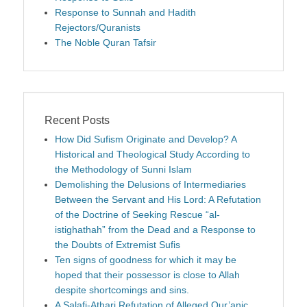
Response to Sunnah and Hadith
Rejectors/Quranists
The Noble Quran Tafsir
Recent Posts
How Did Sufism Originate and Develop? A
Historical and Theological Study According to
the Methodology of Sunni Islam
Demolishing the Delusions of Intermediaries
Between the Servant and His Lord: A Refutation
of the Doctrine of Seeking Rescue “al-
istighathah” from the Dead and a Response to
the Doubts of Extremist Sufis
Ten signs of goodness for which it may be
hoped that their possessor is close to Allah
despite shortcomings and sins.
A Salafi-Athari Refutation of Alleged Qur’anic