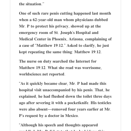
𝐭𝐡𝐞 𝐬𝐢𝐭𝐮𝐚𝐭𝐢𝐨𝐧.’’
𝐎𝐧𝐞 𝐨𝐟 𝐬𝐮𝐜𝐡 𝐫𝐚𝐫𝐞 𝐩𝐞𝐧𝐢𝐬 𝐜𝐮𝐭𝐭𝐢𝐧𝐠 𝐡𝐚𝐩𝐩𝐞𝐧𝐞𝐝 𝐥𝐚𝐬𝐭 𝐦𝐨𝐧𝐭𝐡
𝐰𝐡𝐞𝐧 𝐚 𝟔𝟐-𝐲𝐞𝐚𝐫-𝐨𝐥𝐝 𝐦𝐚𝐧 𝐰𝐡𝐨𝐦 𝐩𝐡𝐲𝐬𝐢𝐜𝐢𝐚𝐧𝐬 𝐝𝐮𝐛𝐛𝐞𝐝
𝐌𝐫. 𝐏 𝐭𝐨 𝐩𝐫𝐨𝐭𝐞𝐜𝐭 𝐡𝐢𝐬 𝐩𝐫𝐢𝐯𝐚𝐜𝐲, 𝐬𝐡𝐨𝐰𝐞𝐝 𝐮𝐩 𝐚𝐭 𝐭𝐡𝐞
𝐞𝐦𝐞𝐫𝐠𝐞𝐧𝐜𝐲 𝐫𝐨𝐨𝐦 𝐨𝐟 𝐒𝐭. 𝐉𝐨𝐬𝐞𝐩𝐡’𝐬 𝐇𝐨𝐬𝐩𝐢𝐭𝐚𝐥 𝐚𝐧𝐝
𝐌𝐞𝐝𝐢𝐜𝐚𝐥 𝐂𝐞𝐧𝐭𝐞𝐫 𝐢𝐧 𝐏𝐡𝐨𝐞𝐧𝐢𝐱, 𝐀𝐫𝐢𝐳𝐨𝐧𝐚, 𝐜𝐨𝐦𝐩𝐥𝐚𝐢𝐧𝐢𝐧𝐠 𝐨𝐟
𝐚 𝐜𝐚𝐬𝐞 𝐨𝐟 “𝐌𝐚𝐭𝐭𝐡𝐞𝐰 𝟏𝟗:𝟏𝟐.” 𝐀𝐬𝐤𝐞𝐝 𝐭𝐨 𝐜𝐥𝐚𝐫𝐢𝐟𝐲, 𝐡𝐞 𝐣𝐮𝐬𝐭
𝐤𝐞𝐩𝐭 𝐫𝐞𝐩𝐞𝐚𝐭𝐢𝐧𝐠 𝐭𝐡𝐞 𝐬𝐚𝐦𝐞 𝐭𝐡𝐢𝐧𝐠: 𝐌𝐚𝐭𝐭𝐡𝐞𝐰 𝟏𝟗:𝟏𝟐.
𝐓𝐡𝐞 𝐧𝐮𝐫𝐬𝐞 𝐨𝐧 𝐝𝐮𝐭𝐲 𝐬𝐞𝐚𝐫𝐜𝐡𝐞𝐝 𝐭𝐡𝐞 𝐈𝐧𝐭𝐞𝐫𝐧𝐞𝐭 𝐟𝐨𝐫
𝐌𝐚𝐭𝐭𝐡𝐞𝐰 𝟏𝟗:𝟏𝟐. 𝐖𝐡𝐚𝐭 𝐬𝐡𝐞 𝐫𝐞𝐚𝐝 𝐰𝐚𝐬 𝐰𝐨𝐫𝐫𝐢𝐬𝐨𝐦𝐞,
𝐰𝐨𝐫𝐥𝐝𝐬𝐜𝐢𝐞𝐧𝐜𝐞.𝐧𝐞𝐭 𝐫𝐞𝐩𝐨𝐫𝐭𝐞𝐝.
“𝐀𝐬 𝐢𝐭 𝐪𝐮𝐢𝐜𝐤𝐥𝐲 𝐛𝐞𝐜𝐚𝐦𝐞 𝐜𝐥𝐞𝐚𝐫, 𝐌𝐫. 𝐏 𝐡𝐚𝐝 𝐦𝐚𝐝𝐞 𝐭𝐡𝐢𝐬
𝐡𝐨𝐬𝐩𝐢𝐭𝐚𝐥 𝐯𝐢𝐬𝐢𝐭 𝐮𝐧𝐚𝐜𝐜𝐨𝐦𝐩𝐚𝐧𝐢𝐞𝐝 𝐛𝐲 𝐡𝐢𝐬 𝐩𝐞𝐧𝐢𝐬. 𝐓𝐡𝐚𝐭, 𝐡𝐞
𝐞𝐱𝐩𝐥𝐚𝐢𝐧𝐞𝐝, 𝐡𝐞 𝐡𝐚𝐝 𝐟𝐥𝐮𝐬𝐡𝐞𝐝 𝐝𝐨𝐰𝐧 𝐭𝐡𝐞 𝐭𝐨𝐢𝐥𝐞𝐭 𝐭𝐡𝐫𝐞𝐞 𝐝𝐚𝐲𝐬
𝐚𝐠𝐨 𝐚𝐟𝐭𝐞𝐫 𝐬𝐞𝐯𝐞𝐫𝐢𝐧𝐠 𝐢𝐭 𝐰𝐢𝐭𝐡 𝐚 𝐩𝐨𝐜𝐤𝐞𝐭𝐤𝐧𝐢𝐟𝐞. 𝐇𝐢𝐬 𝐭𝐞𝐬𝐭𝐢𝐜𝐥𝐞𝐬
𝐰𝐞𝐫𝐞 𝐚𝐥𝐬𝐨 𝐚𝐛𝐬𝐞𝐧𝐭—𝐫𝐞𝐦𝐨𝐯𝐞𝐝 𝐟𝐨𝐮𝐫 𝐲𝐞𝐚𝐫𝐬 𝐞𝐚𝐫𝐥𝐢𝐞𝐫 𝐚𝐭 𝐌𝐫.
𝐏’𝐬 𝐫𝐞𝐪𝐮𝐞𝐬𝐭 𝐛𝐲 𝐚 𝐝𝐨𝐜𝐭𝐨𝐫 𝐢𝐧 𝐌𝐞𝐱𝐢𝐜𝐨.
“𝐀𝐥𝐭𝐡𝐨𝐮𝐠𝐡 𝐡𝐢𝐬 𝐬𝐩𝐞𝐞𝐜𝐡 𝐚𝐧𝐝 𝐭𝐡𝐨𝐮𝐠𝐡𝐭𝐬 𝐚𝐩𝐩𝐞𝐚𝐫𝐞𝐝