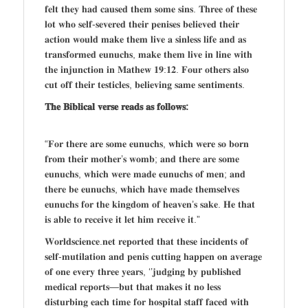
𝐟𝐞𝐥𝐭 𝐭𝐡𝐞𝐲 𝐡𝐚𝐝 𝐜𝐚𝐮𝐬𝐞𝐝 𝐭𝐡𝐞𝐦 𝐬𝐨𝐦𝐞 𝐬𝐢𝐧𝐬. 𝐓𝐡𝐫𝐞𝐞 𝐨𝐟 𝐭𝐡𝐞𝐬𝐞
𝐥𝐨𝐭 𝐰𝐡𝐨 𝐬𝐞𝐥𝐟-𝐬𝐞𝐯𝐞𝐫𝐞𝐝 𝐭𝐡𝐞𝐢𝐫 𝐩𝐞𝐧𝐢𝐬𝐞𝐬 𝐛𝐞𝐥𝐢𝐞𝐯𝐞𝐝 𝐭𝐡𝐞𝐢𝐫
𝐚𝐜𝐭𝐢𝐨𝐧 𝐰𝐨𝐮𝐥𝐝 𝐦𝐚𝐤𝐞 𝐭𝐡𝐞𝐦 𝐥𝐢𝐯𝐞 𝐚 𝐬𝐢𝐧𝐥𝐞𝐬𝐬 𝐥𝐢𝐟𝐞 𝐚𝐧𝐝 𝐚𝐬
𝐭𝐫𝐚𝐧𝐬𝐟𝐨𝐫𝐦𝐞𝐝 𝐞𝐮𝐧𝐮𝐜𝐡𝐬, 𝐦𝐚𝐤𝐞 𝐭𝐡𝐞𝐦 𝐥𝐢𝐯𝐞 𝐢𝐧 𝐥𝐢𝐧𝐞 𝐰𝐢𝐭𝐡
𝐭𝐡𝐞 𝐢𝐧𝐣𝐮𝐧𝐜𝐭𝐢𝐨𝐧 𝐢𝐧 𝐌𝐚𝐭𝐡𝐞𝐰 𝟏𝟗:𝟏𝟐. 𝐅𝐨𝐮𝐫 𝐨𝐭𝐡𝐞𝐫𝐬 𝐚𝐥𝐬𝐨
𝐜𝐮𝐭 𝐨𝐟𝐟 𝐭𝐡𝐞𝐢𝐫 𝐭𝐞𝐬𝐭𝐢𝐜𝐥𝐞𝐬, 𝐛𝐞𝐥𝐢𝐞𝐯𝐢𝐧𝐠 𝐬𝐚𝐦𝐞 𝐬𝐞𝐧𝐭𝐢𝐦𝐞𝐧𝐭𝐬.
𝐓𝐡𝐞 𝐁𝐢𝐛𝐥𝐢𝐜𝐚𝐥 𝐯𝐞𝐫𝐬𝐞 𝐫𝐞𝐚𝐝𝐬 𝐚𝐬 𝐟𝐨𝐥𝐥𝐨𝐰𝐬:
“𝐅𝐨𝐫 𝐭𝐡𝐞𝐫𝐞 𝐚𝐫𝐞 𝐬𝐨𝐦𝐞 𝐞𝐮𝐧𝐮𝐜𝐡𝐬, 𝐰𝐡𝐢𝐜𝐡 𝐰𝐞𝐫𝐞 𝐬𝐨 𝐛𝐨𝐫𝐧
𝐟𝐫𝐨𝐦 𝐭𝐡𝐞𝐢𝐫 𝐦𝐨𝐭𝐡𝐞𝐫’𝐬 𝐰𝐨𝐦𝐛; 𝐚𝐧𝐝 𝐭𝐡𝐞𝐫𝐞 𝐚𝐫𝐞 𝐬𝐨𝐦𝐞
𝐞𝐮𝐧𝐮𝐜𝐡𝐬, 𝐰𝐡𝐢𝐜𝐡 𝐰𝐞𝐫𝐞 𝐦𝐚𝐝𝐞 𝐞𝐮𝐧𝐮𝐜𝐡𝐬 𝐨𝐟 𝐦𝐞𝐧; 𝐚𝐧𝐝
𝐭𝐡𝐞𝐫𝐞 𝐛𝐞 𝐞𝐮𝐧𝐮𝐜𝐡𝐬, 𝐰𝐡𝐢𝐜𝐡 𝐡𝐚𝐯𝐞 𝐦𝐚𝐝𝐞 𝐭𝐡𝐞𝐦𝐬𝐞𝐥𝐯𝐞𝐬
𝐞𝐮𝐧𝐮𝐜𝐡𝐬 𝐟𝐨𝐫 𝐭𝐡𝐞 𝐤𝐢𝐧𝐠𝐝𝐨𝐦 𝐨𝐟 𝐡𝐞𝐚𝐯𝐞𝐧’𝐬 𝐬𝐚𝐤𝐞. 𝐇𝐞 𝐭𝐡𝐚𝐭
𝐢𝐬 𝐚𝐛𝐥𝐞 𝐭𝐨 𝐫𝐞𝐜𝐞𝐢𝐯𝐞 𝐢𝐭 𝐥𝐞𝐭 𝐡𝐢𝐦 𝐫𝐞𝐜𝐞𝐢𝐯𝐞 𝐢𝐭.”
𝐖𝐨𝐫𝐥𝐝𝐬𝐜𝐢𝐞𝐧𝐜𝐞.𝐧𝐞𝐭 𝐫𝐞𝐩𝐨𝐫𝐭𝐞𝐝 𝐭𝐡𝐚𝐭 𝐭𝐡𝐞𝐬𝐞 𝐢𝐧𝐜𝐢𝐝𝐞𝐧𝐭𝐬 𝐨𝐟
𝐬𝐞𝐥𝐟-𝐦𝐮𝐭𝐢𝐥𝐚𝐭𝐢𝐨𝐧 𝐚𝐧𝐝 𝐩𝐞𝐧𝐢𝐬 𝐜𝐮𝐭𝐭𝐢𝐧𝐠 𝐡𝐚𝐩𝐩𝐞𝐧 𝐨𝐧 𝐚𝐯𝐞𝐫𝐚𝐠𝐞
𝐨𝐟 𝐨𝐧𝐞 𝐞𝐯𝐞𝐫𝐲 𝐭𝐡𝐫𝐞𝐞 𝐲𝐞𝐚𝐫𝐬, ‘’𝐣𝐮𝐝𝐠𝐢𝐧𝐠 𝐛𝐲 𝐩𝐮𝐛𝐥𝐢𝐬𝐡𝐞𝐝
𝐦𝐞𝐝𝐢𝐜𝐚𝐥 𝐫𝐞𝐩𝐨𝐫𝐭𝐬—𝐛𝐮𝐭 𝐭𝐡𝐚𝐭 𝐦𝐚𝐤𝐞𝐬 𝐢𝐭 𝐧𝐨 𝐥𝐞𝐬𝐬
𝐝𝐢𝐬𝐭𝐮𝐫𝐛𝐢𝐧𝐠 𝐞𝐚𝐜𝐡 𝐭𝐢𝐦𝐞 𝐟𝐨𝐫 𝐡𝐨𝐬𝐩𝐢𝐭𝐚𝐥 𝐬𝐭𝐚𝐟𝐟 𝐟𝐚𝐜𝐞𝐝 𝐰𝐢𝐭𝐡