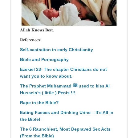
𝐀𝐥𝐥𝐚𝐡 𝐊𝐧𝐨𝐰𝐬 𝐁𝐞𝐬𝐭.
𝐑𝐞𝐟𝐞𝐫𝐞𝐧𝐜𝐞𝐬:
Self-castration in early Christianity
Bible and Pornography
Ezekiel 23- The chapter Christians do not
want you to know about.
The Prophet Muhammad ﷺ used to kiss Al
Hussein’s ( little ) Penis !!!
Rape in the Bible?
Eating Faeces and Drinking Urine – It’s All in
the Bible!
The 6 Raunchiest, Most Depraved Sex Acts
(From the Bible)