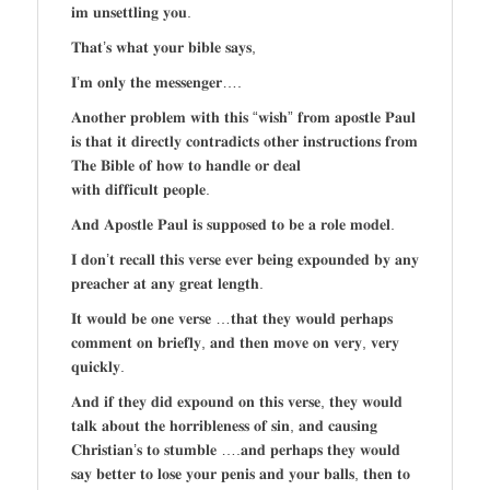
𝐢𝐦 𝐮𝐧𝐬𝐞𝐭𝐭𝐥𝐢𝐧𝐠 𝐲𝐨𝐮.
𝐓𝐡𝐚𝐭’𝐬 𝐰𝐡𝐚𝐭 𝐲𝐨𝐮𝐫 𝐛𝐢𝐛𝐥𝐞 𝐬𝐚𝐲𝐬,
𝐈’𝐦 𝐨𝐧𝐥𝐲 𝐭𝐡𝐞 𝐦𝐞𝐬𝐬𝐞𝐧𝐠𝐞𝐫….
𝐀𝐧𝐨𝐭𝐡𝐞𝐫 𝐩𝐫𝐨𝐛𝐥𝐞𝐦 𝐰𝐢𝐭𝐡 𝐭𝐡𝐢𝐬 “𝐰𝐢𝐬𝐡” 𝐟𝐫𝐨𝐦 𝐚𝐩𝐨𝐬𝐭𝐥𝐞 𝐏𝐚𝐮𝐥
𝐢𝐬 𝐭𝐡𝐚𝐭 𝐢𝐭 𝐝𝐢𝐫𝐞𝐜𝐭𝐥𝐲 𝐜𝐨𝐧𝐭𝐫𝐚𝐝𝐢𝐜𝐭𝐬 𝐨𝐭𝐡𝐞𝐫 𝐢𝐧𝐬𝐭𝐫𝐮𝐜𝐭𝐢𝐨𝐧𝐬 𝐟𝐫𝐨𝐦
𝐓𝐡𝐞 𝐁𝐢𝐛𝐥𝐞 𝐨𝐟 𝐡𝐨𝐰 𝐭𝐨 𝐡𝐚𝐧𝐝𝐥𝐞 𝐨𝐫 𝐝𝐞𝐚𝐥
𝐰𝐢𝐭𝐡 𝐝𝐢𝐟𝐟𝐢𝐜𝐮𝐥𝐭 𝐩𝐞𝐨𝐩𝐥𝐞.
𝐀𝐧𝐝 𝐀𝐩𝐨𝐬𝐭𝐥𝐞 𝐏𝐚𝐮𝐥 𝐢𝐬 𝐬𝐮𝐩𝐩𝐨𝐬𝐞𝐝 𝐭𝐨 𝐛𝐞 𝐚 𝐫𝐨𝐥𝐞 𝐦𝐨𝐝𝐞𝐥.
𝐈 𝐝𝐨𝐧’𝐭 𝐫𝐞𝐜𝐚𝐥𝐥 𝐭𝐡𝐢𝐬 𝐯𝐞𝐫𝐬𝐞 𝐞𝐯𝐞𝐫 𝐛𝐞𝐢𝐧𝐠 𝐞𝐱𝐩𝐨𝐮𝐧𝐝𝐞𝐝 𝐛𝐲 𝐚𝐧𝐲
𝐩𝐫𝐞𝐚𝐜𝐡𝐞𝐫 𝐚𝐭 𝐚𝐧𝐲 𝐠𝐫𝐞𝐚𝐭 𝐥𝐞𝐧𝐠𝐭𝐡.
𝐈𝐭 𝐰𝐨𝐮𝐥𝐝 𝐛𝐞 𝐨𝐧𝐞 𝐯𝐞𝐫𝐬𝐞 …𝐭𝐡𝐚𝐭 𝐭𝐡𝐞𝐲 𝐰𝐨𝐮𝐥𝐝 𝐩𝐞𝐫𝐡𝐚𝐩𝐬
𝐜𝐨𝐦𝐦𝐞𝐧𝐭 𝐨𝐧 𝐛𝐫𝐢𝐞𝐟𝐥𝐲, 𝐚𝐧𝐝 𝐭𝐡𝐞𝐧 𝐦𝐨𝐯𝐞 𝐨𝐧 𝐯𝐞𝐫𝐲, 𝐯𝐞𝐫𝐲
𝐪𝐮𝐢𝐜𝐤𝐥𝐲.
𝐀𝐧𝐝 𝐢𝐟 𝐭𝐡𝐞𝐲 𝐝𝐢𝐝 𝐞𝐱𝐩𝐨𝐮𝐧𝐝 𝐨𝐧 𝐭𝐡𝐢𝐬 𝐯𝐞𝐫𝐬𝐞, 𝐭𝐡𝐞𝐲 𝐰𝐨𝐮𝐥𝐝
𝐭𝐚𝐥𝐤 𝐚𝐛𝐨𝐮𝐭 𝐭𝐡𝐞 𝐡𝐨𝐫𝐫𝐢𝐛𝐥𝐞𝐧𝐞𝐬𝐬 𝐨𝐟 𝐬𝐢𝐧, 𝐚𝐧𝐝 𝐜𝐚𝐮𝐬𝐢𝐧𝐠
𝐂𝐡𝐫𝐢𝐬𝐭𝐢𝐚𝐧’𝐬 𝐭𝐨 𝐬𝐭𝐮𝐦𝐛𝐥𝐞 ….𝐚𝐧𝐝 𝐩𝐞𝐫𝐡𝐚𝐩𝐬 𝐭𝐡𝐞𝐲 𝐰𝐨𝐮𝐥𝐝
𝐬𝐚𝐲 𝐛𝐞𝐭𝐭𝐞𝐫 𝐭𝐨 𝐥𝐨𝐬𝐞 𝐲𝐨𝐮𝐫 𝐩𝐞𝐧𝐢𝐬 𝐚𝐧𝐝 𝐲𝐨𝐮𝐫 𝐛𝐚𝐥𝐥𝐬, 𝐭𝐡𝐞𝐧 𝐭𝐨