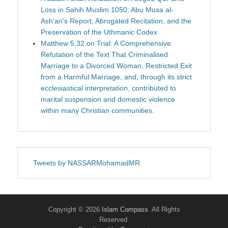
Loss in Sahih Muslim 1050: Abu Musa al-
Ash‘ari’s Report, Abrogated Recitation, and the
Preservation of the Uthmanic Codex
Matthew 5:32 on Trial: A Comprehensive
Refutation of the Text That Criminalised
Marriage to a Divorced Woman, Restricted Exit
from a Harmful Marriage, and, through its strict
ecclesiastical interpretation, contributed to
marital suspension and domestic violence
within many Christian communities.
Tweets by NASSARMohamadMR
Copyright © 2026
Islam Compass
. All Rights
Reserved.