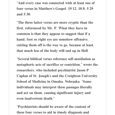
“𝐀𝐧𝐝 𝐞𝐯𝐞𝐫𝐲 𝐜𝐚𝐬𝐞 𝐰𝐚𝐬 𝐜𝐨𝐧𝐧𝐞𝐜𝐭𝐞𝐝 𝐰𝐢𝐭𝐡 𝐚𝐭 𝐥𝐞𝐚𝐬𝐭 𝐨𝐧𝐞 𝐨𝐟
𝐟𝐨𝐮𝐫 𝐯𝐞𝐫𝐬𝐞𝐬 𝐢𝐧 𝐌𝐚𝐭𝐭𝐡𝐞𝐰’𝐬 𝐆𝐨𝐬𝐩𝐞𝐥: 𝟏𝟗:𝟏𝟐, 𝟏𝟖:𝟖, 𝟓:𝟐𝟗
𝐚𝐧𝐝 𝟓:𝟑𝟎.
“𝐓𝐡𝐞 𝐭𝐡𝐫𝐞𝐞 𝐥𝐚𝐭𝐭𝐞𝐫 𝐯𝐞𝐫𝐬𝐞𝐬 𝐚𝐫𝐞 𝐦𝐨𝐫𝐞 𝐜𝐫𝐲𝐩𝐭𝐢𝐜 𝐭𝐡𝐚𝐧 𝐭𝐡𝐞
𝐟𝐢𝐫𝐬𝐭, 𝐫𝐞𝐟𝐞𝐫𝐞𝐧𝐜𝐞𝐝 𝐛𝐲 𝐌𝐫. 𝐏. 𝐖𝐡𝐚𝐭 𝐭𝐡𝐞𝐲 𝐡𝐚𝐯𝐞 𝐢𝐧
𝐜𝐨𝐦𝐦𝐨𝐧 𝐢𝐬 𝐭𝐡𝐚𝐭 𝐭𝐡𝐞𝐲 𝐚𝐩𝐩𝐞𝐚𝐫 𝐭𝐨 𝐬𝐮𝐠𝐠𝐞𝐬𝐭 𝐭𝐡𝐚𝐭 𝐢𝐟 𝐚
𝐡𝐚𝐧𝐝, 𝐟𝐨𝐨𝐭 𝐨𝐫 𝐫𝐢𝐠𝐡𝐭 𝐞𝐲𝐞 𝐚𝐫𝐞 𝐬𝐨𝐦𝐞𝐡𝐨𝐰 𝐨𝐟𝐟𝐞𝐧𝐬𝐢𝐯𝐞,
𝐜𝐮𝐭𝐭𝐢𝐧𝐠 𝐭𝐡𝐞𝐦 𝐨𝐟𝐟 𝐢𝐬 𝐭𝐡𝐞 𝐰𝐚𝐲 𝐭𝐨 𝐠𝐨, 𝐛𝐞𝐜𝐚𝐮𝐬𝐞 𝐚𝐭 𝐥𝐞𝐚𝐬𝐭,
𝐭𝐡𝐚𝐭 𝐦𝐮𝐜𝐡 𝐥𝐞𝐬𝐬 𝐨𝐟 𝐭𝐡𝐞 𝐛𝐨𝐝𝐲 𝐰𝐢𝐥𝐥 𝐞𝐧𝐝 𝐮𝐩 𝐢𝐧 𝐇𝐞𝐥𝐥.
“𝐒𝐞𝐯𝐞𝐫𝐚𝐥 𝐛𝐢𝐛𝐥𝐢𝐜𝐚𝐥 𝐯𝐞𝐫𝐬𝐞𝐬 𝐫𝐞𝐟𝐞𝐫𝐞𝐧𝐜𝐞 𝐬𝐞𝐥𝐟-𝐦𝐮𝐭𝐢𝐥𝐚𝐭𝐢𝐨𝐧 𝐚𝐬
𝐦𝐞𝐭𝐚𝐩𝐡𝐨𝐫𝐢𝐜 𝐚𝐜𝐭𝐬 𝐨𝐟 𝐬𝐚𝐜𝐫𝐢𝐟𝐢𝐜𝐞 𝐨𝐫 𝐜𝐨𝐧𝐭𝐫𝐢𝐭𝐢𝐨𝐧,” 𝐰𝐫𝐨𝐭𝐞 𝐭𝐡𝐞
𝐫𝐞𝐬𝐞𝐚𝐫𝐜𝐡𝐞𝐫𝐬, 𝐰𝐡𝐨 𝐢𝐧𝐜𝐥𝐮𝐝𝐞𝐝 𝐩𝐬𝐲𝐜𝐡𝐢𝐚𝐭𝐫𝐢𝐬𝐭 𝐉𝐚𝐬𝐨𝐧 𝐏.
𝐂𝐚𝐩𝐥𝐚𝐧 𝐨𝐟 𝐒𝐭. 𝐉𝐨𝐬𝐞𝐩𝐡’𝐬 𝐚𝐧𝐝 𝐭𝐡𝐞 𝐂𝐫𝐞𝐢𝐠𝐡𝐭𝐨𝐧 𝐔𝐧𝐢𝐯𝐞𝐫𝐬𝐢𝐭𝐲
𝐒𝐜𝐡𝐨𝐨𝐥 𝐨𝐟 𝐌𝐞𝐝𝐢𝐜𝐢𝐧𝐞 𝐢𝐧 𝐎𝐦𝐚𝐡𝐚, 𝐍𝐞𝐛𝐫𝐚𝐬𝐤𝐚. “𝐒𝐨𝐦𝐞
𝐢𝐧𝐝𝐢𝐯𝐢𝐝𝐮𝐚𝐥𝐬 𝐦𝐚𝐲 𝐢𝐧𝐭𝐞𝐫𝐩𝐫𝐞𝐭 𝐭𝐡𝐞𝐬𝐞 𝐩𝐚𝐬𝐬𝐚𝐠𝐞𝐬 𝐥𝐢𝐭𝐞𝐫𝐚𝐥𝐥𝐲
𝐚𝐧𝐝 𝐚𝐜𝐭 𝐨𝐧 𝐭𝐡𝐞𝐦, 𝐜𝐚𝐮𝐬𝐢𝐧𝐠 𝐬𝐢𝐠𝐧𝐢𝐟𝐢𝐜𝐚𝐧𝐭 𝐢𝐧𝐣𝐮𝐫𝐲 𝐚𝐧𝐝
𝐞𝐯𝐞𝐧 𝐢𝐧𝐚𝐝𝐯𝐞𝐫𝐭𝐞𝐧𝐭 𝐝𝐞𝐚𝐭𝐡.”
“𝐏𝐬𝐲𝐜𝐡𝐢𝐚𝐭𝐫𝐢𝐬𝐭𝐬 𝐬𝐡𝐨𝐮𝐥𝐝 𝐛𝐞 𝐚𝐰𝐚𝐫𝐞 𝐨𝐟 𝐭𝐡𝐞 𝐜𝐨𝐧𝐭𝐞𝐧𝐭 𝐨𝐟
𝐭𝐡𝐞𝐬𝐞 𝐟𝐨𝐮𝐫 𝐯𝐞𝐫𝐬𝐞𝐬 𝐭𝐨 𝐚𝐢𝐝 𝐢𝐧 𝐭𝐢𝐦𝐞𝐥𝐲 𝐝𝐢𝐚𝐠𝐧𝐨𝐬𝐢𝐬 𝐚𝐧𝐝