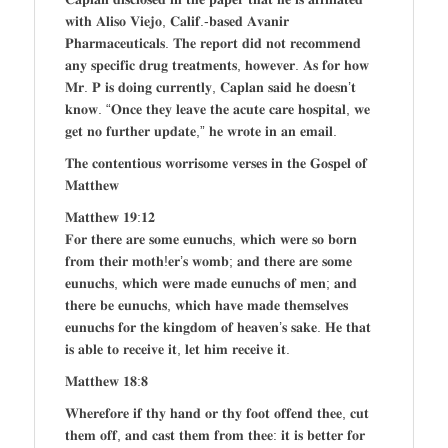
𝐰𝐢𝐭𝐡 𝐀𝐥𝐢𝐬𝐨 𝐕𝐢𝐞𝐣𝐨, 𝐂𝐚𝐥𝐢𝐟.-𝐛𝐚𝐬𝐞𝐝 𝐀𝐯𝐚𝐧𝐢𝐫
𝐏𝐡𝐚𝐫𝐦𝐚𝐜𝐞𝐮𝐭𝐢𝐜𝐚𝐥𝐬. 𝐓𝐡𝐞 𝐫𝐞𝐩𝐨𝐫𝐭 𝐝𝐢𝐝 𝐧𝐨𝐭 𝐫𝐞𝐜𝐨𝐦𝐦𝐞𝐧𝐝
𝐚𝐧𝐲 𝐬𝐩𝐞𝐜𝐢𝐟𝐢𝐜 𝐝𝐫𝐮𝐠 𝐭𝐫𝐞𝐚𝐭𝐦𝐞𝐧𝐭𝐬, 𝐡𝐨𝐰𝐞𝐯𝐞𝐫. 𝐀𝐬 𝐟𝐨𝐫 𝐡𝐨𝐰
𝐌𝐫. 𝐏 𝐢𝐬 𝐝𝐨𝐢𝐧𝐠 𝐜𝐮𝐫𝐫𝐞𝐧𝐭𝐥𝐲, 𝐂𝐚𝐩𝐥𝐚𝐧 𝐬𝐚𝐢𝐝 𝐡𝐞 𝐝𝐨𝐞𝐬𝐧’𝐭
𝐤𝐧𝐨𝐰. “𝐎𝐧𝐜𝐞 𝐭𝐡𝐞𝐲 𝐥𝐞𝐚𝐯𝐞 𝐭𝐡𝐞 𝐚𝐜𝐮𝐭𝐞 𝐜𝐚𝐫𝐞 𝐡𝐨𝐬𝐩𝐢𝐭𝐚𝐥, 𝐰𝐞
𝐠𝐞𝐭 𝐧𝐨 𝐟𝐮𝐫𝐭𝐡𝐞𝐫 𝐮𝐩𝐝𝐚𝐭𝐞,” 𝐡𝐞 𝐰𝐫𝐨𝐭𝐞 𝐢𝐧 𝐚𝐧 𝐞𝐦𝐚𝐢𝐥.
𝐓𝐡𝐞 𝐜𝐨𝐧𝐭𝐞𝐧𝐭𝐢𝐨𝐮𝐬 𝐰𝐨𝐫𝐫𝐢𝐬𝐨𝐦𝐞 𝐯𝐞𝐫𝐬𝐞𝐬 𝐢𝐧 𝐭𝐡𝐞 𝐆𝐨𝐬𝐩𝐞𝐥 𝐨𝐟
𝐌𝐚𝐭𝐭𝐡𝐞𝐰
𝐌𝐚𝐭𝐭𝐡𝐞𝐰 𝟏𝟗:𝟏𝟐
𝐅𝐨𝐫 𝐭𝐡𝐞𝐫𝐞 𝐚𝐫𝐞 𝐬𝐨𝐦𝐞 𝐞𝐮𝐧𝐮𝐜𝐡𝐬, 𝐰𝐡𝐢𝐜𝐡 𝐰𝐞𝐫𝐞 𝐬𝐨 𝐛𝐨𝐫𝐧
𝐟𝐫𝐨𝐦 𝐭𝐡𝐞𝐢𝐫 𝐦𝐨𝐭𝐡!𝐞𝐫’𝐬 𝐰𝐨𝐦𝐛; 𝐚𝐧𝐝 𝐭𝐡𝐞𝐫𝐞 𝐚𝐫𝐞 𝐬𝐨𝐦𝐞
𝐞𝐮𝐧𝐮𝐜𝐡𝐬, 𝐰𝐡𝐢𝐜𝐡 𝐰𝐞𝐫𝐞 𝐦𝐚𝐝𝐞 𝐞𝐮𝐧𝐮𝐜𝐡𝐬 𝐨𝐟 𝐦𝐞𝐧; 𝐚𝐧𝐝
𝐭𝐡𝐞𝐫𝐞 𝐛𝐞 𝐞𝐮𝐧𝐮𝐜𝐡𝐬, 𝐰𝐡𝐢𝐜𝐡 𝐡𝐚𝐯𝐞 𝐦𝐚𝐝𝐞 𝐭𝐡𝐞𝐦𝐬𝐞𝐥𝐯𝐞𝐬
𝐞𝐮𝐧𝐮𝐜𝐡𝐬 𝐟𝐨𝐫 𝐭𝐡𝐞 𝐤𝐢𝐧𝐠𝐝𝐨𝐦 𝐨𝐟 𝐡𝐞𝐚𝐯𝐞𝐧’𝐬 𝐬𝐚𝐤𝐞. 𝐇𝐞 𝐭𝐡𝐚𝐭
𝐢𝐬 𝐚𝐛𝐥𝐞 𝐭𝐨 𝐫𝐞𝐜𝐞𝐢𝐯𝐞 𝐢𝐭, 𝐥𝐞𝐭 𝐡𝐢𝐦 𝐫𝐞𝐜𝐞𝐢𝐯𝐞 𝐢𝐭.
𝐌𝐚𝐭𝐭𝐡𝐞𝐰 𝟏𝟖:𝟖
𝐖𝐡𝐞𝐫𝐞𝐟𝐨𝐫𝐞 𝐢𝐟 𝐭𝐡𝐲 𝐡𝐚𝐧𝐝 𝐨𝐫 𝐭𝐡𝐲 𝐟𝐨𝐨𝐭 𝐨𝐟𝐟𝐞𝐧𝐝 𝐭𝐡𝐞𝐞, 𝐜𝐮𝐭
𝐭𝐡𝐞𝐦 𝐨𝐟𝐟, 𝐚𝐧𝐝 𝐜𝐚𝐬𝐭 𝐭𝐡𝐞𝐦 𝐟𝐫𝐨𝐦 𝐭𝐡𝐞𝐞: 𝐢𝐭 𝐢𝐬 𝐛𝐞𝐭𝐭𝐞𝐫 𝐟𝐨𝐫