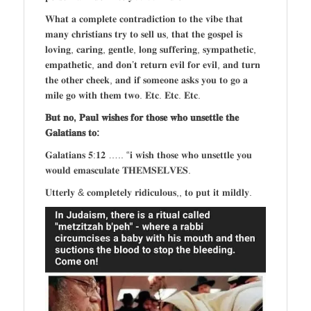
𝐖𝐡𝐚𝐭 𝐚 𝐜𝐨𝐦𝐩𝐥𝐞𝐭𝐞 𝐜𝐨𝐧𝐭𝐫𝐚𝐝𝐢𝐜𝐭𝐢𝐨𝐧 𝐭𝐨 𝐭𝐡𝐞 𝐯𝐢𝐛𝐞 𝐭𝐡𝐚𝐭
𝐦𝐚𝐧𝐲 𝐜𝐡𝐫𝐢𝐬𝐭𝐢𝐚𝐧𝐬 𝐭𝐫𝐲 𝐭𝐨 𝐬𝐞𝐥𝐥 𝐮𝐬, 𝐭𝐡𝐚𝐭 𝐭𝐡𝐞 𝐠𝐨𝐬𝐩𝐞𝐥 𝐢𝐬
𝐥𝐨𝐯𝐢𝐧𝐠, 𝐜𝐚𝐫𝐢𝐧𝐠, 𝐠𝐞𝐧𝐭𝐥𝐞, 𝐥𝐨𝐧𝐠 𝐬𝐮𝐟𝐟𝐞𝐫𝐢𝐧𝐠, 𝐬𝐲𝐦𝐩𝐚𝐭𝐡𝐞𝐭𝐢𝐜,
𝐞𝐦𝐩𝐚𝐭𝐡𝐞𝐭𝐢𝐜, 𝐚𝐧𝐝 𝐝𝐨𝐧’𝐭 𝐫𝐞𝐭𝐮𝐫𝐧 𝐞𝐯𝐢𝐥 𝐟𝐨𝐫 𝐞𝐯𝐢𝐥, 𝐚𝐧𝐝 𝐭𝐮𝐫𝐧
𝐭𝐡𝐞 𝐨𝐭𝐡𝐞𝐫 𝐜𝐡𝐞𝐞𝐤, 𝐚𝐧𝐝 𝐢𝐟 𝐬𝐨𝐦𝐞𝐨𝐧𝐞 𝐚𝐬𝐤𝐬 𝐲𝐨𝐮 𝐭𝐨 𝐠𝐨 𝐚
𝐦𝐢𝐥𝐞 𝐠𝐨 𝐰𝐢𝐭𝐡 𝐭𝐡𝐞𝐦 𝐭𝐰𝐨. 𝐄𝐭𝐜. 𝐄𝐭𝐜. 𝐄𝐭𝐜.
𝐁𝐮𝐭 𝐧𝐨, 𝐏𝐚𝐮𝐥 𝐰𝐢𝐬𝐡𝐞𝐬 𝐟𝐨𝐫 𝐭𝐡𝐨𝐬𝐞 𝐰𝐡𝐨 𝐮𝐧𝐬𝐞𝐭𝐭𝐥𝐞 𝐭𝐡𝐞
𝐆𝐚𝐥𝐚𝐭𝐢𝐚𝐧𝐬 𝐭𝐨:
𝐆𝐚𝐥𝐚𝐭𝐢𝐚𝐧𝐬 𝟓:𝟏𝟐 ….. “𝐢 𝐰𝐢𝐬𝐡 𝐭𝐡𝐨𝐬𝐞 𝐰𝐡𝐨 𝐮𝐧𝐬𝐞𝐭𝐭𝐥𝐞 𝐲𝐨𝐮
𝐰𝐨𝐮𝐥𝐝 𝐞𝐦𝐚𝐬𝐜𝐮𝐥𝐚𝐭𝐞 𝐓𝐇𝐄𝐌𝐒𝐄𝐋𝐕𝐄𝐒.
𝐔𝐭𝐭𝐞𝐫𝐥𝐲 & 𝐜𝐨𝐦𝐩𝐥𝐞𝐭𝐞𝐥𝐲 𝐫𝐢𝐝𝐢𝐜𝐮𝐥𝐨𝐮𝐬,, 𝐭𝐨 𝐩𝐮𝐭 𝐢𝐭 𝐦𝐢𝐥𝐝𝐥𝐲.