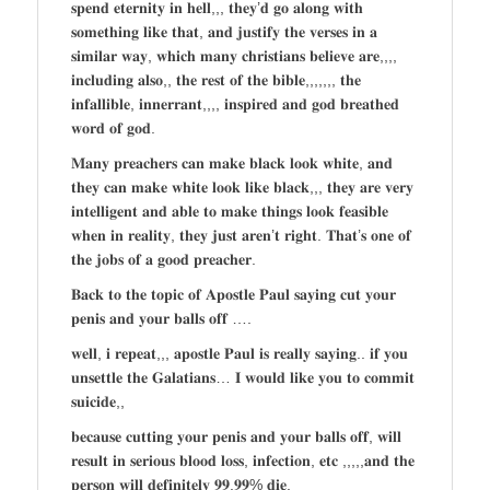
𝐬𝐩𝐞𝐧𝐝 𝐞𝐭𝐞𝐫𝐧𝐢𝐭𝐲 𝐢𝐧 𝐡𝐞𝐥𝐥,,, 𝐭𝐡𝐞𝐲’𝐝 𝐠𝐨 𝐚𝐥𝐨𝐧𝐠 𝐰𝐢𝐭𝐡
𝐬𝐨𝐦𝐞𝐭𝐡𝐢𝐧𝐠 𝐥𝐢𝐤𝐞 𝐭𝐡𝐚𝐭, 𝐚𝐧𝐝 𝐣𝐮𝐬𝐭𝐢𝐟𝐲 𝐭𝐡𝐞 𝐯𝐞𝐫𝐬𝐞𝐬 𝐢𝐧 𝐚
𝐬𝐢𝐦𝐢𝐥𝐚𝐫 𝐰𝐚𝐲, 𝐰𝐡𝐢𝐜𝐡 𝐦𝐚𝐧𝐲 𝐜𝐡𝐫𝐢𝐬𝐭𝐢𝐚𝐧𝐬 𝐛𝐞𝐥𝐢𝐞𝐯𝐞 𝐚𝐫𝐞,,,,
𝐢𝐧𝐜𝐥𝐮𝐝𝐢𝐧𝐠 𝐚𝐥𝐬𝐨,, 𝐭𝐡𝐞 𝐫𝐞𝐬𝐭 𝐨𝐟 𝐭𝐡𝐞 𝐛𝐢𝐛𝐥𝐞,,,,,,, 𝐭𝐡𝐞
𝐢𝐧𝐟𝐚𝐥𝐥𝐢𝐛𝐥𝐞, 𝐢𝐧𝐧𝐞𝐫𝐫𝐚𝐧𝐭,,,, 𝐢𝐧𝐬𝐩𝐢𝐫𝐞𝐝 𝐚𝐧𝐝 𝐠𝐨𝐝 𝐛𝐫𝐞𝐚𝐭𝐡𝐞𝐝
𝐰𝐨𝐫𝐝 𝐨𝐟 𝐠𝐨𝐝.
𝐌𝐚𝐧𝐲 𝐩𝐫𝐞𝐚𝐜𝐡𝐞𝐫𝐬 𝐜𝐚𝐧 𝐦𝐚𝐤𝐞 𝐛𝐥𝐚𝐜𝐤 𝐥𝐨𝐨𝐤 𝐰𝐡𝐢𝐭𝐞, 𝐚𝐧𝐝
𝐭𝐡𝐞𝐲 𝐜𝐚𝐧 𝐦𝐚𝐤𝐞 𝐰𝐡𝐢𝐭𝐞 𝐥𝐨𝐨𝐤 𝐥𝐢𝐤𝐞 𝐛𝐥𝐚𝐜𝐤,,, 𝐭𝐡𝐞𝐲 𝐚𝐫𝐞 𝐯𝐞𝐫𝐲
𝐢𝐧𝐭𝐞𝐥𝐥𝐢𝐠𝐞𝐧𝐭 𝐚𝐧𝐝 𝐚𝐛𝐥𝐞 𝐭𝐨 𝐦𝐚𝐤𝐞 𝐭𝐡𝐢𝐧𝐠𝐬 𝐥𝐨𝐨𝐤 𝐟𝐞𝐚𝐬𝐢𝐛𝐥𝐞
𝐰𝐡𝐞𝐧 𝐢𝐧 𝐫𝐞𝐚𝐥𝐢𝐭𝐲, 𝐭𝐡𝐞𝐲 𝐣𝐮𝐬𝐭 𝐚𝐫𝐞𝐧’𝐭 𝐫𝐢𝐠𝐡𝐭. 𝐓𝐡𝐚𝐭’𝐬 𝐨𝐧𝐞 𝐨𝐟
𝐭𝐡𝐞 𝐣𝐨𝐛𝐬 𝐨𝐟 𝐚 𝐠𝐨𝐨𝐝 𝐩𝐫𝐞𝐚𝐜𝐡𝐞𝐫.
𝐁𝐚𝐜𝐤 𝐭𝐨 𝐭𝐡𝐞 𝐭𝐨𝐩𝐢𝐜 𝐨𝐟 𝐀𝐩𝐨𝐬𝐭𝐥𝐞 𝐏𝐚𝐮𝐥 𝐬𝐚𝐲𝐢𝐧𝐠 𝐜𝐮𝐭 𝐲𝐨𝐮𝐫
𝐩𝐞𝐧𝐢𝐬 𝐚𝐧𝐝 𝐲𝐨𝐮𝐫 𝐛𝐚𝐥𝐥𝐬 𝐨𝐟𝐟 ….
𝐰𝐞𝐥𝐥, 𝐢 𝐫𝐞𝐩𝐞𝐚𝐭,,, 𝐚𝐩𝐨𝐬𝐭𝐥𝐞 𝐏𝐚𝐮𝐥 𝐢𝐬 𝐫𝐞𝐚𝐥𝐥𝐲 𝐬𝐚𝐲𝐢𝐧𝐠.. 𝐢𝐟 𝐲𝐨𝐮
𝐮𝐧𝐬𝐞𝐭𝐭𝐥𝐞 𝐭𝐡𝐞 𝐆𝐚𝐥𝐚𝐭𝐢𝐚𝐧𝐬… 𝐈 𝐰𝐨𝐮𝐥𝐝 𝐥𝐢𝐤𝐞 𝐲𝐨𝐮 𝐭𝐨 𝐜𝐨𝐦𝐦𝐢𝐭
𝐬𝐮𝐢𝐜𝐢𝐝𝐞,,
𝐛𝐞𝐜𝐚𝐮𝐬𝐞 𝐜𝐮𝐭𝐭𝐢𝐧𝐠 𝐲𝐨𝐮𝐫 𝐩𝐞𝐧𝐢𝐬 𝐚𝐧𝐝 𝐲𝐨𝐮𝐫 𝐛𝐚𝐥𝐥𝐬 𝐨𝐟𝐟, 𝐰𝐢𝐥𝐥
𝐫𝐞𝐬𝐮𝐥𝐭 𝐢𝐧 𝐬𝐞𝐫𝐢𝐨𝐮𝐬 𝐛𝐥𝐨𝐨𝐝 𝐥𝐨𝐬𝐬, 𝐢𝐧𝐟𝐞𝐜𝐭𝐢𝐨𝐧, 𝐞𝐭𝐜 ,,,,,𝐚𝐧𝐝 𝐭𝐡𝐞
𝐩𝐞𝐫𝐬𝐨𝐧 𝐰𝐢𝐥𝐥 𝐝𝐞𝐟𝐢𝐧𝐢𝐭𝐞𝐥𝐲 𝟗𝟗.𝟗𝟗% 𝐝𝐢𝐞.