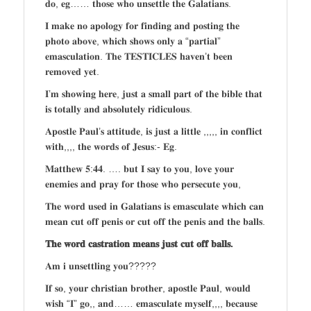
𝐝𝐨, 𝐞𝐠…… 𝐭𝐡𝐨𝐬𝐞 𝐰𝐡𝐨 𝐮𝐧𝐬𝐞𝐭𝐭𝐥𝐞 𝐭𝐡𝐞 𝐆𝐚𝐥𝐚𝐭𝐢𝐚𝐧𝐬.
𝐈 𝐦𝐚𝐤𝐞 𝐧𝐨 𝐚𝐩𝐨𝐥𝐨𝐠𝐲 𝐟𝐨𝐫 𝐟𝐢𝐧𝐝𝐢𝐧𝐠 𝐚𝐧𝐝 𝐩𝐨𝐬𝐭𝐢𝐧𝐠 𝐭𝐡𝐞
𝐩𝐡𝐨𝐭𝐨 𝐚𝐛𝐨𝐯𝐞, 𝐰𝐡𝐢𝐜𝐡 𝐬𝐡𝐨𝐰𝐬 𝐨𝐧𝐥𝐲 𝐚 “𝐩𝐚𝐫𝐭𝐢𝐚𝐥”
𝐞𝐦𝐚𝐬𝐜𝐮𝐥𝐚𝐭𝐢𝐨𝐧. 𝐓𝐡𝐞 𝐓𝐄𝐒𝐓𝐈𝐂𝐋𝐄𝐒 𝐡𝐚𝐯𝐞𝐧’𝐭 𝐛𝐞𝐞𝐧
𝐫𝐞𝐦𝐨𝐯𝐞𝐝 𝐲𝐞𝐭.
𝐈’𝐦 𝐬𝐡𝐨𝐰𝐢𝐧𝐠 𝐡𝐞𝐫𝐞, 𝐣𝐮𝐬𝐭 𝐚 𝐬𝐦𝐚𝐥𝐥 𝐩𝐚𝐫𝐭 𝐨𝐟 𝐭𝐡𝐞 𝐛𝐢𝐛𝐥𝐞 𝐭𝐡𝐚𝐭
𝐢𝐬 𝐭𝐨𝐭𝐚𝐥𝐥𝐲 𝐚𝐧𝐝 𝐚𝐛𝐬𝐨𝐥𝐮𝐭𝐞𝐥𝐲 𝐫𝐢𝐝𝐢𝐜𝐮𝐥𝐨𝐮𝐬.
𝐀𝐩𝐨𝐬𝐭𝐥𝐞 𝐏𝐚𝐮𝐥’𝐬 𝐚𝐭𝐭𝐢𝐭𝐮𝐝𝐞, 𝐢𝐬 𝐣𝐮𝐬𝐭 𝐚 𝐥𝐢𝐭𝐭𝐥𝐞 ,,,,, 𝐢𝐧 𝐜𝐨𝐧𝐟𝐥𝐢𝐜𝐭
𝐰𝐢𝐭𝐡,,,, 𝐭𝐡𝐞 𝐰𝐨𝐫𝐝𝐬 𝐨𝐟 𝐉𝐞𝐬𝐮𝐬:- 𝐄𝐠.
𝐌𝐚𝐭𝐭𝐡𝐞𝐰 𝟓:𝟒𝟒. …. 𝐛𝐮𝐭 𝐈 𝐬𝐚𝐲 𝐭𝐨 𝐲𝐨𝐮, 𝐥𝐨𝐯𝐞 𝐲𝐨𝐮𝐫
𝐞𝐧𝐞𝐦𝐢𝐞𝐬 𝐚𝐧𝐝 𝐩𝐫𝐚𝐲 𝐟𝐨𝐫 𝐭𝐡𝐨𝐬𝐞 𝐰𝐡𝐨 𝐩𝐞𝐫𝐬𝐞𝐜𝐮𝐭𝐞 𝐲𝐨𝐮,
𝐓𝐡𝐞 𝐰𝐨𝐫𝐝 𝐮𝐬𝐞𝐝 𝐢𝐧 𝐆𝐚𝐥𝐚𝐭𝐢𝐚𝐧𝐬 𝐢𝐬 𝐞𝐦𝐚𝐬𝐜𝐮𝐥𝐚𝐭𝐞 𝐰𝐡𝐢𝐜𝐡 𝐜𝐚𝐧
𝐦𝐞𝐚𝐧 𝐜𝐮𝐭 𝐨𝐟𝐟 𝐩𝐞𝐧𝐢𝐬 𝐨𝐫 𝐜𝐮𝐭 𝐨𝐟𝐟 𝐭𝐡𝐞 𝐩𝐞𝐧𝐢𝐬 𝐚𝐧𝐝 𝐭𝐡𝐞 𝐛𝐚𝐥𝐥𝐬.
𝐓𝐡𝐞 𝐰𝐨𝐫𝐝 𝐜𝐚𝐬𝐭𝐫𝐚𝐭𝐢𝐨𝐧 𝐦𝐞𝐚𝐧𝐬 𝐣𝐮𝐬𝐭 𝐜𝐮𝐭 𝐨𝐟𝐟 𝐛𝐚𝐥𝐥𝐬.
𝐀𝐦 𝐢 𝐮𝐧𝐬𝐞𝐭𝐭𝐥𝐢𝐧𝐠 𝐲𝐨𝐮?????
𝐈𝐟 𝐬𝐨, 𝐲𝐨𝐮𝐫 𝐜𝐡𝐫𝐢𝐬𝐭𝐢𝐚𝐧 𝐛𝐫𝐨𝐭𝐡𝐞𝐫, 𝐚𝐩𝐨𝐬𝐭𝐥𝐞 𝐏𝐚𝐮𝐥, 𝐰𝐨𝐮𝐥𝐝
𝐰𝐢𝐬𝐡 “𝐈” 𝐠𝐨,, 𝐚𝐧𝐝…… 𝐞𝐦𝐚𝐬𝐜𝐮𝐥𝐚𝐭𝐞 𝐦𝐲𝐬𝐞𝐥𝐟,,,, 𝐛𝐞𝐜𝐚𝐮𝐬𝐞