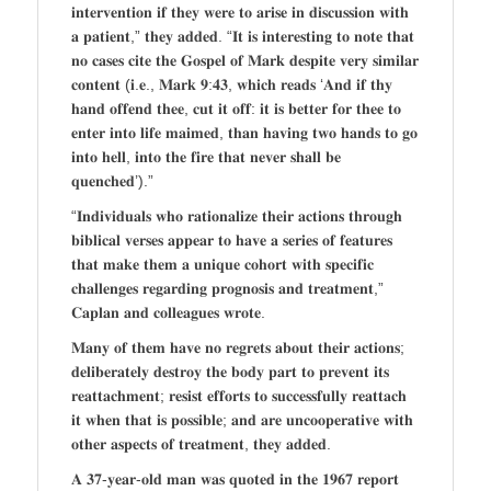
𝐢𝐧𝐭𝐞𝐫𝐯𝐞𝐧𝐭𝐢𝐨𝐧 𝐢𝐟 𝐭𝐡𝐞𝐲 𝐰𝐞𝐫𝐞 𝐭𝐨 𝐚𝐫𝐢𝐬𝐞 𝐢𝐧 𝐝𝐢𝐬𝐜𝐮𝐬𝐬𝐢𝐨𝐧 𝐰𝐢𝐭𝐡
𝐚 𝐩𝐚𝐭𝐢𝐞𝐧𝐭,” 𝐭𝐡𝐞𝐲 𝐚𝐝𝐝𝐞𝐝. “𝐈𝐭 𝐢𝐬 𝐢𝐧𝐭𝐞𝐫𝐞𝐬𝐭𝐢𝐧𝐠 𝐭𝐨 𝐧𝐨𝐭𝐞 𝐭𝐡𝐚𝐭
𝐧𝐨 𝐜𝐚𝐬𝐞𝐬 𝐜𝐢𝐭𝐞 𝐭𝐡𝐞 𝐆𝐨𝐬𝐩𝐞𝐥 𝐨𝐟 𝐌𝐚𝐫𝐤 𝐝𝐞𝐬𝐩𝐢𝐭𝐞 𝐯𝐞𝐫𝐲 𝐬𝐢𝐦𝐢𝐥𝐚𝐫
𝐜𝐨𝐧𝐭𝐞𝐧𝐭 (𝐢.𝐞., 𝐌𝐚𝐫𝐤 𝟗:𝟒𝟑, 𝐰𝐡𝐢𝐜𝐡 𝐫𝐞𝐚𝐝𝐬 ‘𝐀𝐧𝐝 𝐢𝐟 𝐭𝐡𝐲
𝐡𝐚𝐧𝐝 𝐨𝐟𝐟𝐞𝐧𝐝 𝐭𝐡𝐞𝐞, 𝐜𝐮𝐭 𝐢𝐭 𝐨𝐟𝐟: 𝐢𝐭 𝐢𝐬 𝐛𝐞𝐭𝐭𝐞𝐫 𝐟𝐨𝐫 𝐭𝐡𝐞𝐞 𝐭𝐨
𝐞𝐧𝐭𝐞𝐫 𝐢𝐧𝐭𝐨 𝐥𝐢𝐟𝐞 𝐦𝐚𝐢𝐦𝐞𝐝, 𝐭𝐡𝐚𝐧 𝐡𝐚𝐯𝐢𝐧𝐠 𝐭𝐰𝐨 𝐡𝐚𝐧𝐝𝐬 𝐭𝐨 𝐠𝐨
𝐢𝐧𝐭𝐨 𝐡𝐞𝐥𝐥, 𝐢𝐧𝐭𝐨 𝐭𝐡𝐞 𝐟𝐢𝐫𝐞 𝐭𝐡𝐚𝐭 𝐧𝐞𝐯𝐞𝐫 𝐬𝐡𝐚𝐥𝐥 𝐛𝐞
𝐪𝐮𝐞𝐧𝐜𝐡𝐞𝐝’).”
“𝐈𝐧𝐝𝐢𝐯𝐢𝐝𝐮𝐚𝐥𝐬 𝐰𝐡𝐨 𝐫𝐚𝐭𝐢𝐨𝐧𝐚𝐥𝐢𝐳𝐞 𝐭𝐡𝐞𝐢𝐫 𝐚𝐜𝐭𝐢𝐨𝐧𝐬 𝐭𝐡𝐫𝐨𝐮𝐠𝐡
𝐛𝐢𝐛𝐥𝐢𝐜𝐚𝐥 𝐯𝐞𝐫𝐬𝐞𝐬 𝐚𝐩𝐩𝐞𝐚𝐫 𝐭𝐨 𝐡𝐚𝐯𝐞 𝐚 𝐬𝐞𝐫𝐢𝐞𝐬 𝐨𝐟 𝐟𝐞𝐚𝐭𝐮𝐫𝐞𝐬
𝐭𝐡𝐚𝐭 𝐦𝐚𝐤𝐞 𝐭𝐡𝐞𝐦 𝐚 𝐮𝐧𝐢𝐪𝐮𝐞 𝐜𝐨𝐡𝐨𝐫𝐭 𝐰𝐢𝐭𝐡 𝐬𝐩𝐞𝐜𝐢𝐟𝐢𝐜
𝐜𝐡𝐚𝐥𝐥𝐞𝐧𝐠𝐞𝐬 𝐫𝐞𝐠𝐚𝐫𝐝𝐢𝐧𝐠 𝐩𝐫𝐨𝐠𝐧𝐨𝐬𝐢𝐬 𝐚𝐧𝐝 𝐭𝐫𝐞𝐚𝐭𝐦𝐞𝐧𝐭,”
𝐂𝐚𝐩𝐥𝐚𝐧 𝐚𝐧𝐝 𝐜𝐨𝐥𝐥𝐞𝐚𝐠𝐮𝐞𝐬 𝐰𝐫𝐨𝐭𝐞.
𝐌𝐚𝐧𝐲 𝐨𝐟 𝐭𝐡𝐞𝐦 𝐡𝐚𝐯𝐞 𝐧𝐨 𝐫𝐞𝐠𝐫𝐞𝐭𝐬 𝐚𝐛𝐨𝐮𝐭 𝐭𝐡𝐞𝐢𝐫 𝐚𝐜𝐭𝐢𝐨𝐧𝐬;
𝐝𝐞𝐥𝐢𝐛𝐞𝐫𝐚𝐭𝐞𝐥𝐲 𝐝𝐞𝐬𝐭𝐫𝐨𝐲 𝐭𝐡𝐞 𝐛𝐨𝐝𝐲 𝐩𝐚𝐫𝐭 𝐭𝐨 𝐩𝐫𝐞𝐯𝐞𝐧𝐭 𝐢𝐭𝐬
𝐫𝐞𝐚𝐭𝐭𝐚𝐜𝐡𝐦𝐞𝐧𝐭; 𝐫𝐞𝐬𝐢𝐬𝐭 𝐞𝐟𝐟𝐨𝐫𝐭𝐬 𝐭𝐨 𝐬𝐮𝐜𝐜𝐞𝐬𝐬𝐟𝐮𝐥𝐥𝐲 𝐫𝐞𝐚𝐭𝐭𝐚𝐜𝐡
𝐢𝐭 𝐰𝐡𝐞𝐧 𝐭𝐡𝐚𝐭 𝐢𝐬 𝐩𝐨𝐬𝐬𝐢𝐛𝐥𝐞; 𝐚𝐧𝐝 𝐚𝐫𝐞 𝐮𝐧𝐜𝐨𝐨𝐩𝐞𝐫𝐚𝐭𝐢𝐯𝐞 𝐰𝐢𝐭𝐡
𝐨𝐭𝐡𝐞𝐫 𝐚𝐬𝐩𝐞𝐜𝐭𝐬 𝐨𝐟 𝐭𝐫𝐞𝐚𝐭𝐦𝐞𝐧𝐭, 𝐭𝐡𝐞𝐲 𝐚𝐝𝐝𝐞𝐝.
𝐀 𝟑𝟕-𝐲𝐞𝐚𝐫-𝐨𝐥𝐝 𝐦𝐚𝐧 𝐰𝐚𝐬 𝐪𝐮𝐨𝐭𝐞𝐝 𝐢𝐧 𝐭𝐡𝐞 𝟏𝟗𝟔𝟕 𝐫𝐞𝐩𝐨𝐫𝐭