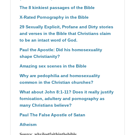
The 8 kinkiest passages of the Bible
X-Rated Pornography in the Bible
29 Sexually Explicit, Profane and Dirty stories
and verses in the Bible that Christians claim
to be an intact word of God.
Paul the Apostle: Did his homosexuality
shape Christianity?
Amazing sex scenes in the Bible
Why are pedophilia and homosexuality
common in the Christian churches?
What about John 8:1-11? Does it really justify
fornication, adultery and pornography as
many Christians believe?
Paul The False Apostle of Satan
Atheism
𝐒𝐨𝐮𝐫𝐜𝐞: 𝐰𝐡𝐲𝐢𝐥𝐨𝐬𝐭𝐟𝐚𝐢𝐭𝐡𝐢𝐧𝐭𝐡𝐞𝐛𝐢𝐛𝐥𝐞