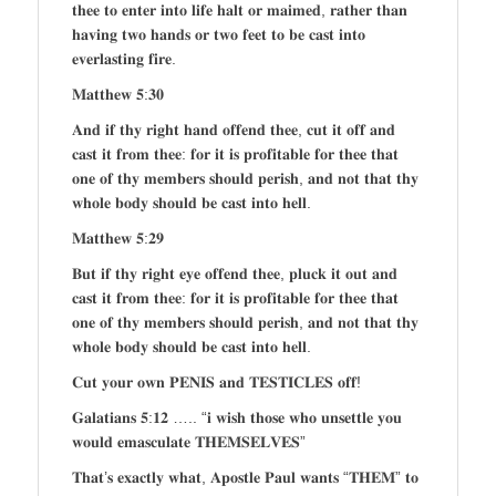
𝐭𝐡𝐞𝐞 𝐭𝐨 𝐞𝐧𝐭𝐞𝐫 𝐢𝐧𝐭𝐨 𝐥𝐢𝐟𝐞 𝐡𝐚𝐥𝐭 𝐨𝐫 𝐦𝐚𝐢𝐦𝐞𝐝, 𝐫𝐚𝐭𝐡𝐞𝐫 𝐭𝐡𝐚𝐧
𝐡𝐚𝐯𝐢𝐧𝐠 𝐭𝐰𝐨 𝐡𝐚𝐧𝐝𝐬 𝐨𝐫 𝐭𝐰𝐨 𝐟𝐞𝐞𝐭 𝐭𝐨 𝐛𝐞 𝐜𝐚𝐬𝐭 𝐢𝐧𝐭𝐨
𝐞𝐯𝐞𝐫𝐥𝐚𝐬𝐭𝐢𝐧𝐠 𝐟𝐢𝐫𝐞.
𝐌𝐚𝐭𝐭𝐡𝐞𝐰 𝟓:𝟑𝟎
𝐀𝐧𝐝 𝐢𝐟 𝐭𝐡𝐲 𝐫𝐢𝐠𝐡𝐭 𝐡𝐚𝐧𝐝 𝐨𝐟𝐟𝐞𝐧𝐝 𝐭𝐡𝐞𝐞, 𝐜𝐮𝐭 𝐢𝐭 𝐨𝐟𝐟 𝐚𝐧𝐝
𝐜𝐚𝐬𝐭 𝐢𝐭 𝐟𝐫𝐨𝐦 𝐭𝐡𝐞𝐞: 𝐟𝐨𝐫 𝐢𝐭 𝐢𝐬 𝐩𝐫𝐨𝐟𝐢𝐭𝐚𝐛𝐥𝐞 𝐟𝐨𝐫 𝐭𝐡𝐞𝐞 𝐭𝐡𝐚𝐭
𝐨𝐧𝐞 𝐨𝐟 𝐭𝐡𝐲 𝐦𝐞𝐦𝐛𝐞𝐫𝐬 𝐬𝐡𝐨𝐮𝐥𝐝 𝐩𝐞𝐫𝐢𝐬𝐡, 𝐚𝐧𝐝 𝐧𝐨𝐭 𝐭𝐡𝐚𝐭 𝐭𝐡𝐲
𝐰𝐡𝐨𝐥𝐞 𝐛𝐨𝐝𝐲 𝐬𝐡𝐨𝐮𝐥𝐝 𝐛𝐞 𝐜𝐚𝐬𝐭 𝐢𝐧𝐭𝐨 𝐡𝐞𝐥𝐥.
𝐌𝐚𝐭𝐭𝐡𝐞𝐰 𝟓:𝟐𝟗
𝐁𝐮𝐭 𝐢𝐟 𝐭𝐡𝐲 𝐫𝐢𝐠𝐡𝐭 𝐞𝐲𝐞 𝐨𝐟𝐟𝐞𝐧𝐝 𝐭𝐡𝐞𝐞, 𝐩𝐥𝐮𝐜𝐤 𝐢𝐭 𝐨𝐮𝐭 𝐚𝐧𝐝
𝐜𝐚𝐬𝐭 𝐢𝐭 𝐟𝐫𝐨𝐦 𝐭𝐡𝐞𝐞: 𝐟𝐨𝐫 𝐢𝐭 𝐢𝐬 𝐩𝐫𝐨𝐟𝐢𝐭𝐚𝐛𝐥𝐞 𝐟𝐨𝐫 𝐭𝐡𝐞𝐞 𝐭𝐡𝐚𝐭
𝐨𝐧𝐞 𝐨𝐟 𝐭𝐡𝐲 𝐦𝐞𝐦𝐛𝐞𝐫𝐬 𝐬𝐡𝐨𝐮𝐥𝐝 𝐩𝐞𝐫𝐢𝐬𝐡, 𝐚𝐧𝐝 𝐧𝐨𝐭 𝐭𝐡𝐚𝐭 𝐭𝐡𝐲
𝐰𝐡𝐨𝐥𝐞 𝐛𝐨𝐝𝐲 𝐬𝐡𝐨𝐮𝐥𝐝 𝐛𝐞 𝐜𝐚𝐬𝐭 𝐢𝐧𝐭𝐨 𝐡𝐞𝐥𝐥.
𝐂𝐮𝐭 𝐲𝐨𝐮𝐫 𝐨𝐰𝐧 𝐏𝐄𝐍𝐈𝐒 𝐚𝐧𝐝 𝐓𝐄𝐒𝐓𝐈𝐂𝐋𝐄𝐒 𝐨𝐟𝐟!
𝐆𝐚𝐥𝐚𝐭𝐢𝐚𝐧𝐬 𝟓:𝟏𝟐 ….. “𝐢 𝐰𝐢𝐬𝐡 𝐭𝐡𝐨𝐬𝐞 𝐰𝐡𝐨 𝐮𝐧𝐬𝐞𝐭𝐭𝐥𝐞 𝐲𝐨𝐮
𝐰𝐨𝐮𝐥𝐝 𝐞𝐦𝐚𝐬𝐜𝐮𝐥𝐚𝐭𝐞 𝐓𝐇𝐄𝐌𝐒𝐄𝐋𝐕𝐄𝐒”
𝐓𝐡𝐚𝐭’𝐬 𝐞𝐱𝐚𝐜𝐭𝐥𝐲 𝐰𝐡𝐚𝐭, 𝐀𝐩𝐨𝐬𝐭𝐥𝐞 𝐏𝐚𝐮𝐥 𝐰𝐚𝐧𝐭𝐬 “𝐓𝐇𝐄𝐌” 𝐭𝐨