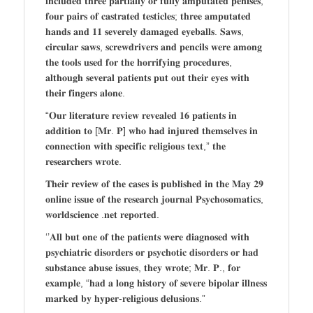
𝐢𝐧𝐜𝐥𝐮𝐝𝐞𝐝 𝐭𝐡𝐫𝐞𝐞 𝐩𝐚𝐫𝐭𝐢𝐚𝐥𝐥𝐲 𝐨𝐫 𝐟𝐮𝐥𝐥𝐲 𝐚𝐦𝐩𝐮𝐭𝐚𝐭𝐞𝐝 𝐩𝐞𝐧𝐢𝐬𝐞𝐬;
𝐟𝐨𝐮𝐫 𝐩𝐚𝐢𝐫𝐬 𝐨𝐟 𝐜𝐚𝐬𝐭𝐫𝐚𝐭𝐞𝐝 𝐭𝐞𝐬𝐭𝐢𝐜𝐥𝐞𝐬; 𝐭𝐡𝐫𝐞𝐞 𝐚𝐦𝐩𝐮𝐭𝐚𝐭𝐞𝐝
𝐡𝐚𝐧𝐝𝐬 𝐚𝐧𝐝 𝟏𝟏 𝐬𝐞𝐯𝐞𝐫𝐞𝐥𝐲 𝐝𝐚𝐦𝐚𝐠𝐞𝐝 𝐞𝐲𝐞𝐛𝐚𝐥𝐥𝐬. 𝐒𝐚𝐰𝐬,
𝐜𝐢𝐫𝐜𝐮𝐥𝐚𝐫 𝐬𝐚𝐰𝐬, 𝐬𝐜𝐫𝐞𝐰𝐝𝐫𝐢𝐯𝐞𝐫𝐬 𝐚𝐧𝐝 𝐩𝐞𝐧𝐜𝐢𝐥𝐬 𝐰𝐞𝐫𝐞 𝐚𝐦𝐨𝐧𝐠
𝐭𝐡𝐞 𝐭𝐨𝐨𝐥𝐬 𝐮𝐬𝐞𝐝 𝐟𝐨𝐫 𝐭𝐡𝐞 𝐡𝐨𝐫𝐫𝐢𝐟𝐲𝐢𝐧𝐠 𝐩𝐫𝐨𝐜𝐞𝐝𝐮𝐫𝐞𝐬,
𝐚𝐥𝐭𝐡𝐨𝐮𝐠𝐡 𝐬𝐞𝐯𝐞𝐫𝐚𝐥 𝐩𝐚𝐭𝐢𝐞𝐧𝐭𝐬 𝐩𝐮𝐭 𝐨𝐮𝐭 𝐭𝐡𝐞𝐢𝐫 𝐞𝐲𝐞𝐬 𝐰𝐢𝐭𝐡
𝐭𝐡𝐞𝐢𝐫 𝐟𝐢𝐧𝐠𝐞𝐫𝐬 𝐚𝐥𝐨𝐧𝐞.
“𝐎𝐮𝐫 𝐥𝐢𝐭𝐞𝐫𝐚𝐭𝐮𝐫𝐞 𝐫𝐞𝐯𝐢𝐞𝐰 𝐫𝐞𝐯𝐞𝐚𝐥𝐞𝐝 𝟏𝟔 𝐩𝐚𝐭𝐢𝐞𝐧𝐭𝐬 𝐢𝐧
𝐚𝐝𝐝𝐢𝐭𝐢𝐨𝐧 𝐭𝐨 [𝐌𝐫. 𝐏] 𝐰𝐡𝐨 𝐡𝐚𝐝 𝐢𝐧𝐣𝐮𝐫𝐞𝐝 𝐭𝐡𝐞𝐦𝐬𝐞𝐥𝐯𝐞𝐬 𝐢𝐧
𝐜𝐨𝐧𝐧𝐞𝐜𝐭𝐢𝐨𝐧 𝐰𝐢𝐭𝐡 𝐬𝐩𝐞𝐜𝐢𝐟𝐢𝐜 𝐫𝐞𝐥𝐢𝐠𝐢𝐨𝐮𝐬 𝐭𝐞𝐱𝐭,” 𝐭𝐡𝐞
𝐫𝐞𝐬𝐞𝐚𝐫𝐜𝐡𝐞𝐫𝐬 𝐰𝐫𝐨𝐭𝐞.
𝐓𝐡𝐞𝐢𝐫 𝐫𝐞𝐯𝐢𝐞𝐰 𝐨𝐟 𝐭𝐡𝐞 𝐜𝐚𝐬𝐞𝐬 𝐢𝐬 𝐩𝐮𝐛𝐥𝐢𝐬𝐡𝐞𝐝 𝐢𝐧 𝐭𝐡𝐞 𝐌𝐚𝐲 𝟐𝟗
𝐨𝐧𝐥𝐢𝐧𝐞 𝐢𝐬𝐬𝐮𝐞 𝐨𝐟 𝐭𝐡𝐞 𝐫𝐞𝐬𝐞𝐚𝐫𝐜𝐡 𝐣𝐨𝐮𝐫𝐧𝐚𝐥 𝐏𝐬𝐲𝐜𝐡𝐨𝐬𝐨𝐦𝐚𝐭𝐢𝐜𝐬,
𝐰𝐨𝐫𝐥𝐝𝐬𝐜𝐢𝐞𝐧𝐜𝐞 .𝐧𝐞𝐭 𝐫𝐞𝐩𝐨𝐫𝐭𝐞𝐝.
‘’𝐀𝐥𝐥 𝐛𝐮𝐭 𝐨𝐧𝐞 𝐨𝐟 𝐭𝐡𝐞 𝐩𝐚𝐭𝐢𝐞𝐧𝐭𝐬 𝐰𝐞𝐫𝐞 𝐝𝐢𝐚𝐠𝐧𝐨𝐬𝐞𝐝 𝐰𝐢𝐭𝐡
𝐩𝐬𝐲𝐜𝐡𝐢𝐚𝐭𝐫𝐢𝐜 𝐝𝐢𝐬𝐨𝐫𝐝𝐞𝐫𝐬 𝐨𝐫 𝐩𝐬𝐲𝐜𝐡𝐨𝐭𝐢𝐜 𝐝𝐢𝐬𝐨𝐫𝐝𝐞𝐫𝐬 𝐨𝐫 𝐡𝐚𝐝
𝐬𝐮𝐛𝐬𝐭𝐚𝐧𝐜𝐞 𝐚𝐛𝐮𝐬𝐞 𝐢𝐬𝐬𝐮𝐞𝐬, 𝐭𝐡𝐞𝐲 𝐰𝐫𝐨𝐭𝐞; 𝐌𝐫. 𝐏., 𝐟𝐨𝐫
𝐞𝐱𝐚𝐦𝐩𝐥𝐞, “𝐡𝐚𝐝 𝐚 𝐥𝐨𝐧𝐠 𝐡𝐢𝐬𝐭𝐨𝐫𝐲 𝐨𝐟 𝐬𝐞𝐯𝐞𝐫𝐞 𝐛𝐢𝐩𝐨𝐥𝐚𝐫 𝐢𝐥𝐥𝐧𝐞𝐬𝐬
𝐦𝐚𝐫𝐤𝐞𝐝 𝐛𝐲 𝐡𝐲𝐩𝐞𝐫-𝐫𝐞𝐥𝐢𝐠𝐢𝐨𝐮𝐬 𝐝𝐞𝐥𝐮𝐬𝐢𝐨𝐧𝐬.”