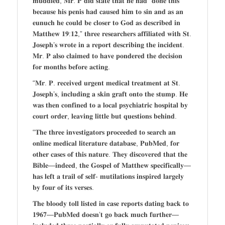
𝐦𝐮𝐝𝐝𝐥𝐞𝐝, 𝐌𝐫. 𝐏 𝐝𝐢𝐝 𝐬𝐭𝐚𝐭𝐞 𝐭𝐡𝐚𝐭 𝐡𝐞 𝐡𝐚𝐝 “𝐝𝐨𝐧𝐞 𝐭𝐡𝐢𝐬
𝐛𝐞𝐜𝐚𝐮𝐬𝐞 𝐡𝐢𝐬 𝐩𝐞𝐧𝐢𝐬 𝐡𝐚𝐝 𝐜𝐚𝐮𝐬𝐞𝐝 𝐡𝐢𝐦 𝐭𝐨 𝐬𝐢𝐧 𝐚𝐧𝐝 𝐚𝐬 𝐚𝐧
𝐞𝐮𝐧𝐮𝐜𝐡 𝐡𝐞 𝐜𝐨𝐮𝐥𝐝 𝐛𝐞 𝐜𝐥𝐨𝐬𝐞𝐫 𝐭𝐨 𝐆𝐨𝐝 𝐚𝐬 𝐝𝐞𝐬𝐜𝐫𝐢𝐛𝐞𝐝 𝐢𝐧
𝐌𝐚𝐭𝐭𝐡𝐞𝐰 𝟏𝟗:𝟏𝟐,” 𝐭𝐡𝐫𝐞𝐞 𝐫𝐞𝐬𝐞𝐚𝐫𝐜𝐡𝐞𝐫𝐬 𝐚𝐟𝐟𝐢𝐥𝐢𝐚𝐭𝐞𝐝 𝐰𝐢𝐭𝐡 𝐒𝐭.
𝐉𝐨𝐬𝐞𝐩𝐡’𝐬 𝐰𝐫𝐨𝐭𝐞 𝐢𝐧 𝐚 𝐫𝐞𝐩𝐨𝐫𝐭 𝐝𝐞𝐬𝐜𝐫𝐢𝐛𝐢𝐧𝐠 𝐭𝐡𝐞 𝐢𝐧𝐜𝐢𝐝𝐞𝐧𝐭.
𝐌𝐫. 𝐏 𝐚𝐥𝐬𝐨 𝐜𝐥𝐚𝐢𝐦𝐞𝐝 𝐭𝐨 𝐡𝐚𝐯𝐞 𝐩𝐨𝐧𝐝𝐞𝐫𝐞𝐝 𝐭𝐡𝐞 𝐝𝐞𝐜𝐢𝐬𝐢𝐨𝐧
𝐟𝐨𝐫 𝐦𝐨𝐧𝐭𝐡𝐬 𝐛𝐞𝐟𝐨𝐫𝐞 𝐚𝐜𝐭𝐢𝐧𝐠.
“𝐌𝐫. 𝐏. 𝐫𝐞𝐜𝐞𝐢𝐯𝐞𝐝 𝐮𝐫𝐠𝐞𝐧𝐭 𝐦𝐞𝐝𝐢𝐜𝐚𝐥 𝐭𝐫𝐞𝐚𝐭𝐦𝐞𝐧𝐭 𝐚𝐭 𝐒𝐭.
𝐉𝐨𝐬𝐞𝐩𝐡’𝐬, 𝐢𝐧𝐜𝐥𝐮𝐝𝐢𝐧𝐠 𝐚 𝐬𝐤𝐢𝐧 𝐠𝐫𝐚𝐟𝐭 𝐨𝐧𝐭𝐨 𝐭𝐡𝐞 𝐬𝐭𝐮𝐦𝐩. 𝐇𝐞
𝐰𝐚𝐬 𝐭𝐡𝐞𝐧 𝐜𝐨𝐧𝐟𝐢𝐧𝐞𝐝 𝐭𝐨 𝐚 𝐥𝐨𝐜𝐚𝐥 𝐩𝐬𝐲𝐜𝐡𝐢𝐚𝐭𝐫𝐢𝐜 𝐡𝐨𝐬𝐩𝐢𝐭𝐚𝐥 𝐛𝐲
𝐜𝐨𝐮𝐫𝐭 𝐨𝐫𝐝𝐞𝐫, 𝐥𝐞𝐚𝐯𝐢𝐧𝐠 𝐥𝐢𝐭𝐭𝐥𝐞 𝐛𝐮𝐭 𝐪𝐮𝐞𝐬𝐭𝐢𝐨𝐧𝐬 𝐛𝐞𝐡𝐢𝐧𝐝.
“𝐓𝐡𝐞 𝐭𝐡𝐫𝐞𝐞 𝐢𝐧𝐯𝐞𝐬𝐭𝐢𝐠𝐚𝐭𝐨𝐫𝐬 𝐩𝐫𝐨𝐜𝐞𝐞𝐝𝐞𝐝 𝐭𝐨 𝐬𝐞𝐚𝐫𝐜𝐡 𝐚𝐧
𝐨𝐧𝐥𝐢𝐧𝐞 𝐦𝐞𝐝𝐢𝐜𝐚𝐥 𝐥𝐢𝐭𝐞𝐫𝐚𝐭𝐮𝐫𝐞 𝐝𝐚𝐭𝐚𝐛𝐚𝐬𝐞, 𝐏𝐮𝐛𝐌𝐞𝐝, 𝐟𝐨𝐫
𝐨𝐭𝐡𝐞𝐫 𝐜𝐚𝐬𝐞𝐬 𝐨𝐟 𝐭𝐡𝐢𝐬 𝐧𝐚𝐭𝐮𝐫𝐞. 𝐓𝐡𝐞𝐲 𝐝𝐢𝐬𝐜𝐨𝐯𝐞𝐫𝐞𝐝 𝐭𝐡𝐚𝐭 𝐭𝐡𝐞
𝐁𝐢𝐛𝐥𝐞—𝐢𝐧𝐝𝐞𝐞𝐝, 𝐭𝐡𝐞 𝐆𝐨𝐬𝐩𝐞𝐥 𝐨𝐟 𝐌𝐚𝐭𝐭𝐡𝐞𝐰 𝐬𝐩𝐞𝐜𝐢𝐟𝐢𝐜𝐚𝐥𝐥𝐲—
𝐡𝐚𝐬 𝐥𝐞𝐟𝐭 𝐚 𝐭𝐫𝐚𝐢𝐥 𝐨𝐟 𝐬𝐞𝐥𝐟- 𝐦𝐮𝐭𝐢𝐥𝐚𝐭𝐢𝐨𝐧𝐬 𝐢𝐧𝐬𝐩𝐢𝐫𝐞𝐝 𝐥𝐚𝐫𝐠𝐞𝐥𝐲
𝐛𝐲 𝐟𝐨𝐮𝐫 𝐨𝐟 𝐢𝐭𝐬 𝐯𝐞𝐫𝐬𝐞𝐬.
𝐓𝐡𝐞 𝐛𝐥𝐨𝐨𝐝𝐲 𝐭𝐨𝐥𝐥 𝐥𝐢𝐬𝐭𝐞𝐝 𝐢𝐧 𝐜𝐚𝐬𝐞 𝐫𝐞𝐩𝐨𝐫𝐭𝐬 𝐝𝐚𝐭𝐢𝐧𝐠 𝐛𝐚𝐜𝐤 𝐭𝐨
𝟏𝟗𝟔𝟕—𝐏𝐮𝐛𝐌𝐞𝐝 𝐝𝐨𝐞𝐬𝐧’𝐭 𝐠𝐨 𝐛𝐚𝐜𝐤 𝐦𝐮𝐜𝐡 𝐟𝐮𝐫𝐭𝐡𝐞𝐫—