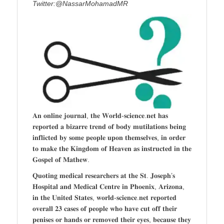
Twitter:@NassarMohamadMR
𝐀𝐧 𝐨𝐧𝐥𝐢𝐧𝐞 𝐣𝐨𝐮𝐫𝐧𝐚𝐥, 𝐭𝐡𝐞 𝐖𝐨𝐫𝐥𝐝-𝐬𝐜𝐢𝐞𝐧𝐜𝐞.𝐧𝐞𝐭 𝐡𝐚𝐬
𝐫𝐞𝐩𝐨𝐫𝐭𝐞𝐝 𝐚 𝐛𝐢𝐳𝐚𝐫𝐫𝐞 𝐭𝐫𝐞𝐧𝐝 𝐨𝐟 𝐛𝐨𝐝𝐲 𝐦𝐮𝐭𝐢𝐥𝐚𝐭𝐢𝐨𝐧𝐬 𝐛𝐞𝐢𝐧𝐠
𝐢𝐧𝐟𝐥𝐢𝐜𝐭𝐞𝐝 𝐛𝐲 𝐬𝐨𝐦𝐞 𝐩𝐞𝐨𝐩𝐥𝐞 𝐮𝐩𝐨𝐧 𝐭𝐡𝐞𝐦𝐬𝐞𝐥𝐯𝐞𝐬, 𝐢𝐧 𝐨𝐫𝐝𝐞𝐫
𝐭𝐨 𝐦𝐚𝐤𝐞 𝐭𝐡𝐞 𝐊𝐢𝐧𝐠𝐝𝐨𝐦 𝐨𝐟 𝐇𝐞𝐚𝐯𝐞𝐧 𝐚𝐬 𝐢𝐧𝐬𝐭𝐫𝐮𝐜𝐭𝐞𝐝 𝐢𝐧 𝐭𝐡𝐞
𝐆𝐨𝐬𝐩𝐞𝐥 𝐨𝐟 𝐌𝐚𝐭𝐡𝐞𝐰.
𝐐𝐮𝐨𝐭𝐢𝐧𝐠 𝐦𝐞𝐝𝐢𝐜𝐚𝐥 𝐫𝐞𝐬𝐞𝐚𝐫𝐜𝐡𝐞𝐫𝐬 𝐚𝐭 𝐭𝐡𝐞 𝐒𝐭. 𝐉𝐨𝐬𝐞𝐩𝐡’𝐬
𝐇𝐨𝐬𝐩𝐢𝐭𝐚𝐥 𝐚𝐧𝐝 𝐌𝐞𝐝𝐢𝐜𝐚𝐥 𝐂𝐞𝐧𝐭𝐫𝐞 𝐢𝐧 𝐏𝐡𝐨𝐞𝐧𝐢𝐱, 𝐀𝐫𝐢𝐳𝐨𝐧𝐚,
𝐢𝐧 𝐭𝐡𝐞 𝐔𝐧𝐢𝐭𝐞𝐝 𝐒𝐭𝐚𝐭𝐞𝐬, 𝐰𝐨𝐫𝐥𝐝-𝐬𝐜𝐢𝐞𝐧𝐜𝐞.𝐧𝐞𝐭 𝐫𝐞𝐩𝐨𝐫𝐭𝐞𝐝
𝐨𝐯𝐞𝐫𝐚𝐥𝐥 𝟐𝟑 𝐜𝐚𝐬𝐞𝐬 𝐨𝐟 𝐩𝐞𝐨𝐩𝐥𝐞 𝐰𝐡𝐨 𝐡𝐚𝐯𝐞 𝐜𝐮𝐭 𝐨𝐟𝐟 𝐭𝐡𝐞𝐢𝐫
𝐩𝐞𝐧𝐢𝐬𝐞𝐬 𝐨𝐫 𝐡𝐚𝐧𝐝𝐬 𝐨𝐫 𝐫𝐞𝐦𝐨𝐯𝐞𝐝 𝐭𝐡𝐞𝐢𝐫 𝐞𝐲𝐞𝐬, 𝐛𝐞𝐜𝐚𝐮𝐬𝐞 𝐭𝐡𝐞𝐲