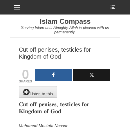
Menu
Show
Heade
Sideb
Islam Compass
Conte
Serving Islam until Almighty Allah is pleased with us
permanently.
Cut off penises, testicles for
Kingdom of God
0
SHARES
Listen to this
𝐂𝐮𝐭 𝐨𝐟𝐟 𝐩𝐞𝐧𝐢𝐬𝐞𝐬, 𝐭𝐞𝐬𝐭𝐢𝐜𝐥𝐞𝐬 𝐟𝐨𝐫
𝐊𝐢𝐧𝐠𝐝𝐨𝐦 𝐨𝐟 𝐆𝐨𝐝
Mohamad Mostafa Nassar