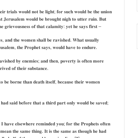
𝐫 𝐭𝐫𝐢𝐚𝐥𝐬 𝐰𝐨𝐮𝐥𝐝 𝐧𝐨𝐭 𝐛𝐞 𝐥𝐢𝐠𝐡𝐭; 𝐟𝐨𝐫 𝐬𝐮𝐜𝐡 𝐰𝐨𝐮𝐥𝐝 𝐛𝐞 𝐭𝐡𝐞 𝐮𝐧𝐢𝐨𝐧
𝐭 𝐉𝐞𝐫𝐮𝐬𝐚𝐥𝐞𝐦 𝐰𝐨𝐮𝐥𝐝 𝐛𝐞 𝐛𝐫𝐨𝐮𝐠𝐡𝐭 𝐧𝐢𝐠𝐡 𝐭𝐨 𝐮𝐭𝐭𝐞𝐫 𝐫𝐮𝐢𝐧. 𝐁𝐮𝐭
𝐞 𝐠𝐫𝐢𝐞𝐯𝐨𝐮𝐬𝐧𝐞𝐬𝐬 𝐨𝐟 𝐭𝐡𝐚𝐭 𝐜𝐚𝐥𝐚𝐦𝐢𝐭𝐲: 𝐲𝐞𝐭 𝐡𝐞 𝐬𝐚𝐲𝐬 𝐟𝐢𝐫𝐬𝐭 –
𝐬𝐞𝐬, 𝐚𝐧𝐝 𝐭𝐡𝐞 𝐰𝐨𝐦𝐞𝐧 𝐬𝐡𝐚𝐥𝐥 𝐛𝐞 𝐫𝐚𝐯𝐢𝐬𝐡𝐞𝐝. 𝐖𝐡𝐚𝐭 𝐮𝐬𝐮𝐚𝐥𝐥𝐲
𝐫𝐮𝐬𝐚𝐥𝐞𝐦, 𝐭𝐡𝐞 𝐏𝐫𝐨𝐩𝐡𝐞𝐭 𝐬𝐚𝐲𝐬, 𝐰𝐨𝐮𝐥𝐝 𝐡𝐚𝐯𝐞 𝐭𝐨 𝐞𝐧𝐝𝐮𝐫𝐞.
𝐯𝐢𝐬𝐡𝐞𝐝 𝐛𝐲 𝐞𝐧𝐞𝐦𝐢𝐞𝐬; 𝐚𝐧𝐝 𝐭𝐡𝐞𝐧, 𝐩𝐨𝐯𝐞𝐫𝐭𝐲 𝐢𝐬 𝐨𝐟𝐭𝐞𝐧 𝐦𝐨𝐫𝐞
𝐢𝐯𝐞𝐝 𝐨𝐟 𝐭𝐡𝐞𝐢𝐫 𝐬𝐮𝐛𝐬𝐭𝐚𝐧𝐜𝐞.
 𝐛𝐞 𝐛𝐨𝐫𝐧𝐞 𝐭𝐡𝐚𝐧 𝐝𝐞𝐚𝐭𝐡 𝐢𝐭𝐬𝐞𝐥𝐟, 𝐛𝐞𝐜𝐚𝐮𝐬𝐞 𝐭𝐡𝐞𝐢𝐫 𝐰𝐨𝐦𝐞𝐧
 𝐡𝐚𝐝 𝐬𝐚𝐢𝐝 𝐛𝐞𝐟𝐨𝐫𝐞 𝐭𝐡𝐚𝐭 𝐚 𝐭𝐡𝐢𝐫𝐝 𝐩𝐚𝐫𝐭 𝐨𝐧𝐥𝐲 𝐰𝐨𝐮𝐥𝐝 𝐛𝐞 𝐬𝐚𝐯𝐞𝐝;
 𝐈 𝐡𝐚𝐯𝐞 𝐞𝐥𝐬𝐞𝐰𝐡𝐞𝐫𝐞 𝐫𝐞𝐦𝐢𝐧𝐝𝐞𝐝 𝐲𝐨𝐮; 𝐟𝐨𝐫 𝐭𝐡𝐞 𝐏𝐫𝐨𝐩𝐡𝐞𝐭𝐬 𝐨𝐟𝐭𝐞𝐧
 𝐦𝐞𝐚𝐧 𝐭𝐡𝐞 𝐬𝐚𝐦𝐞 𝐭𝐡𝐢𝐧𝐠. 𝐈𝐭 𝐢𝐬 𝐭𝐡𝐞 𝐬𝐚𝐦𝐞 𝐚𝐬 𝐭𝐡𝐨𝐮𝐠𝐡 𝐡𝐞 𝐡𝐚𝐝