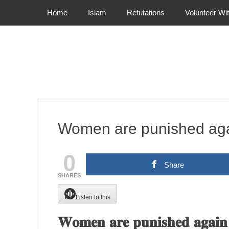
Primary Menu
Skip
Home
Islam
Refutations
Volunteer Wi
to
content
Women are punished again
0
Share
SHARES
Listen to this
𝐖𝐨𝐦𝐞𝐧 𝐚𝐫𝐞 𝐩𝐮𝐧𝐢𝐬𝐡𝐞𝐝 𝐚𝐠𝐚𝐢𝐧 