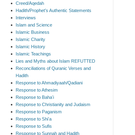
Creed/Aqedah
Hadith/Prophet’s Authentic Statements
Interviews
Islam and Science
Islamic Business
Islamic Charity
Islamic History
Islamic Teachings
Lies and Myths about Islam REFUTTED
Reconciliations of Quranic Verses and
Hadith
Response to Ahmadiyaah/Qadiani
Response to Athesim
Response to Baha'i
Response to Christianity and Judaism
Response to Paganism
Response to Shi'a
Response to Sufis
Response to Sunnah and Hadith