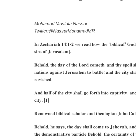
Mohamad Mostafa Nassar
Twitter:@NassarMohamadMR
𝐈𝐧 𝐙𝐞𝐜𝐡𝐚𝐫𝐢𝐚𝐡 𝟏𝟒:𝟏-𝟐 𝐰𝐞 𝐫𝐞𝐚𝐝 𝐡𝐨𝐰 𝐭𝐡𝐞 “𝐛𝐢𝐛𝐥𝐢𝐜𝐚𝐥” 𝐆𝐨𝐝
𝐬𝐢𝐧𝐬 𝐨𝐟 𝐉𝐞𝐫𝐮𝐬𝐚𝐥𝐞𝐦]:
𝐁𝐞𝐡𝐨𝐥𝐝, 𝐭𝐡𝐞 𝐝𝐚𝐲 𝐨𝐟 𝐭𝐡𝐞 𝐋𝐨𝐫𝐝 𝐜𝐨𝐦𝐞𝐭𝐡, 𝐚𝐧𝐝 𝐭𝐡𝐲 𝐬𝐩𝐨𝐢𝐥 𝐬𝐡𝐚
𝐧𝐚𝐭𝐢𝐨𝐧𝐬 𝐚𝐠𝐚𝐢𝐧𝐬𝐭 𝐉𝐞𝐫𝐮𝐬𝐚𝐥𝐞𝐦 𝐭𝐨 𝐛𝐚𝐭𝐭𝐥𝐞; 𝐚𝐧𝐝 𝐭𝐡𝐞 𝐜𝐢𝐭𝐲 𝐬
𝐫𝐚𝐯𝐢𝐬𝐡𝐞𝐝.
𝐀𝐧𝐝 𝐡𝐚𝐥𝐟 𝐨𝐟 𝐭𝐡𝐞 𝐜𝐢𝐭𝐲 𝐬𝐡𝐚𝐥𝐥 𝐠𝐨 𝐟𝐨𝐫𝐭𝐡 𝐢𝐧𝐭𝐨 𝐜𝐚𝐩𝐭𝐢𝐯𝐢𝐭𝐲, 𝐚𝐧
𝐜𝐢𝐭𝐲. [𝟏]
𝐑𝐞𝐧𝐨𝐰𝐧𝐞𝐝 𝐛𝐢𝐛𝐥𝐢𝐜𝐚𝐥 𝐬𝐜𝐡𝐨𝐥𝐚𝐫 𝐚𝐧𝐝 𝐭𝐡𝐞𝐨𝐥𝐨𝐠𝐢𝐚𝐧 𝐉𝐨𝐡𝐧 𝐂𝐚𝐥
𝐁𝐞𝐡𝐨𝐥𝐝, 𝐡𝐞 𝐬𝐚𝐲𝐬, 𝐭𝐡𝐞 𝐝𝐚𝐲 𝐬𝐡𝐚𝐥𝐥 𝐜𝐨𝐦𝐞 𝐭𝐨 𝐉𝐞𝐡𝐨𝐯𝐚𝐡, 𝐚𝐧𝐝 𝐝
𝐭𝐡𝐞 𝐝𝐞𝐦𝐨𝐧𝐬𝐭𝐫𝐚𝐭𝐢𝐯𝐞 𝐩𝐚𝐫𝐭𝐢𝐜𝐥𝐞 𝐁𝐞𝐡𝐨𝐥𝐝, 𝐭𝐡𝐞 𝐜𝐞𝐫𝐭𝐚𝐢𝐧𝐭𝐲 𝐨𝐟