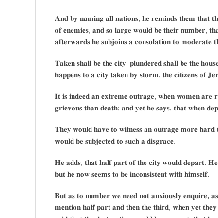
𝐀𝐧𝐝 𝐛𝐲 𝐧𝐚𝐦𝐢𝐧𝐠 𝐚𝐥𝐥 𝐧𝐚𝐭𝐢𝐨𝐧𝐬, 𝐡𝐞 𝐫𝐞𝐦𝐢𝐧𝐝𝐬 𝐭𝐡𝐞𝐦 𝐭𝐡𝐚𝐭 𝐭𝐡𝐞
𝐨𝐟 𝐞𝐧𝐞𝐦𝐢𝐞𝐬, 𝐚𝐧𝐝 𝐬𝐨 𝐥𝐚𝐫𝐠𝐞 𝐰𝐨𝐮𝐥𝐝 𝐛𝐞 𝐭𝐡𝐞𝐢𝐫 𝐧𝐮𝐦𝐛𝐞𝐫, 𝐭𝐡𝐚
𝐚𝐟𝐭𝐞𝐫𝐰𝐚𝐫𝐝𝐬 𝐡𝐞 𝐬𝐮𝐛𝐣𝐨𝐢𝐧𝐬 𝐚 𝐜𝐨𝐧𝐬𝐨𝐥𝐚𝐭𝐢𝐨𝐧 𝐭𝐨 𝐦𝐨𝐝𝐞𝐫𝐚𝐭𝐞 𝐭
𝐓𝐚𝐤𝐞𝐧 𝐬𝐡𝐚𝐥𝐥 𝐛𝐞 𝐭𝐡𝐞 𝐜𝐢𝐭𝐲, 𝐩𝐥𝐮𝐧𝐝𝐞𝐫𝐞𝐝 𝐬𝐡𝐚𝐥𝐥 𝐛𝐞 𝐭𝐡𝐞 𝐡𝐨𝐮
𝐡𝐚𝐩𝐩𝐞𝐧𝐬 𝐭𝐨 𝐚 𝐜𝐢𝐭𝐲 𝐭𝐚𝐤𝐞𝐧 𝐛𝐲 𝐬𝐭𝐨𝐫𝐦, 𝐭𝐡𝐞 𝐜𝐢𝐭𝐢𝐳𝐞𝐧𝐬 𝐨𝐟 𝐉
𝐈𝐭 𝐢𝐬 𝐢𝐧𝐝𝐞𝐞𝐝 𝐚𝐧 𝐞𝐱𝐭𝐫𝐞𝐦𝐞 𝐨𝐮𝐭𝐫𝐚𝐠𝐞, 𝐰𝐡𝐞𝐧 𝐰𝐨𝐦𝐞𝐧 𝐚𝐫𝐞 𝐫
𝐠𝐫𝐢𝐞𝐯𝐨𝐮𝐬 𝐭𝐡𝐚𝐧 𝐝𝐞𝐚𝐭𝐡; 𝐚𝐧𝐝 𝐲𝐞𝐭 𝐡𝐞 𝐬𝐚𝐲𝐬, 𝐭𝐡𝐚𝐭 𝐰𝐡𝐞𝐧 𝐝𝐞𝐩𝐫
𝐓𝐡𝐞𝐲 𝐰𝐨𝐮𝐥𝐝 𝐡𝐚𝐯𝐞 𝐭𝐨 𝐰𝐢𝐭𝐧𝐞𝐬𝐬 𝐚𝐧 𝐨𝐮𝐭𝐫𝐚𝐠𝐞 𝐦𝐨𝐫𝐞 𝐡𝐚𝐫𝐝 𝐭
𝐰𝐨𝐮𝐥𝐝 𝐛𝐞 𝐬𝐮𝐛𝐣𝐞𝐜𝐭𝐞𝐝 𝐭𝐨 𝐬𝐮𝐜𝐡 𝐚 𝐝𝐢𝐬𝐠𝐫𝐚𝐜𝐞.
𝐇𝐞 𝐚𝐝𝐝𝐬, 𝐭𝐡𝐚𝐭 𝐡𝐚𝐥𝐟 𝐩𝐚𝐫𝐭 𝐨𝐟 𝐭𝐡𝐞 𝐜𝐢𝐭𝐲 𝐰𝐨𝐮𝐥𝐝 𝐝𝐞𝐩𝐚𝐫𝐭. 𝐇𝐞
𝐛𝐮𝐭 𝐡𝐞 𝐧𝐨𝐰 𝐬𝐞𝐞𝐦𝐬 𝐭𝐨 𝐛𝐞 𝐢𝐧𝐜𝐨𝐧𝐬𝐢𝐬𝐭𝐞𝐧𝐭 𝐰𝐢𝐭𝐡 𝐡𝐢𝐦𝐬𝐞𝐥𝐟.
𝐁𝐮𝐭 𝐚𝐬 𝐭𝐨 𝐧𝐮𝐦𝐛𝐞𝐫 𝐰𝐞 𝐧𝐞𝐞𝐝 𝐧𝐨𝐭 𝐚𝐧𝐱𝐢𝐨𝐮𝐬𝐥𝐲 𝐞𝐧𝐪𝐮𝐢𝐫𝐞, 𝐚𝐬
𝐦𝐞𝐧𝐭𝐢𝐨𝐧 𝐡𝐚𝐥𝐟 𝐩𝐚𝐫𝐭 𝐚𝐧𝐝 𝐭𝐡𝐞𝐧 𝐭𝐡𝐞 𝐭𝐡𝐢𝐫𝐝, 𝐰𝐡𝐞𝐧 𝐲𝐞𝐭 𝐭𝐡𝐞