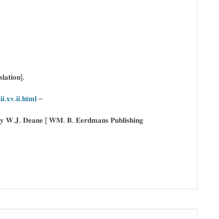
𝐥𝐚𝐭𝐢𝐨𝐧].
𝐢.𝐱𝐯.𝐢𝐢.𝐡𝐭𝐦𝐥
–
 𝐛𝐲 𝐖.𝐉. 𝐃𝐞𝐚𝐧𝐞 [ 𝐖𝐌. 𝐁. 𝐄𝐞𝐫𝐝𝐦𝐚𝐧𝐬 𝐏𝐮𝐛𝐥𝐢𝐬𝐡𝐢𝐧𝐠