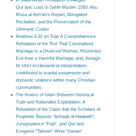
Qur’anic Loss in Sahih Muslim 1050: Abu
Musa al-Ash‘ari’s Report, Abrogated
Recitation, and the Preservation of the
Uthmanic Codex
Matthew 5:32 on Trial: A Comprehensive
Refutation of the Text That Criminalised
Marriage to a Divorced Woman, Restricted
Exit from a Harmful Marriage, and, through
its strict ecclesiastical interpretation,
contributed to marital suspension and
domestic violence within many Christian
communities.
The Imams of Islam Between Historical
Truth and Nationalist Exploitation: A
Refutation of the Claim that the Scholars of
Prophetic Reports “Ashaab al-Hadeeth”,
Jurisprudence “Fiqh”, and Qur’anic
Exegesis “Tafseer” Were “Iranian”