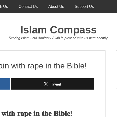
th Us
Contact Us
About Us
Support Us
Islam Compass
Serving Islam until Almighty Allah is pleased with us permanently.
 with rape in the Bible!
Tweet
𝐢𝐭𝐡 𝐫𝐚𝐩𝐞 𝐢𝐧 𝐭𝐡𝐞 𝐁𝐢𝐛𝐥𝐞!