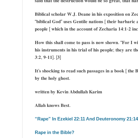
𝐬𝐚𝐢𝐝 𝐭𝐡𝐚𝐭 𝐭𝐡𝐞 𝐝𝐞𝐬𝐭𝐫𝐮𝐜𝐭𝐢𝐨𝐧 𝐰𝐨𝐮𝐥𝐝 𝐛𝐞 𝐬𝐨 𝐠𝐫𝐞𝐚𝐭, 𝐭𝐡𝐚𝐭 𝐡
𝐁𝐢𝐛𝐥𝐢𝐜𝐚𝐥 𝐬𝐜𝐡𝐨𝐥𝐚𝐫 𝐖.𝐉. 𝐃𝐞𝐚𝐧𝐞 𝐢𝐧 𝐡𝐢𝐬 𝐞𝐱𝐩𝐨𝐬𝐢𝐭𝐢𝐨𝐧 𝐨𝐧 𝐙
“𝐛𝐢𝐛𝐥𝐢𝐜𝐚𝐥 𝐆𝐨𝐝” 𝐮𝐬𝐞𝐬 𝐆𝐞𝐧𝐭𝐢𝐥𝐞 𝐧𝐚𝐭𝐢𝐨𝐧𝐬 [ 𝐭𝐡𝐞𝐢𝐫 𝐛𝐚𝐫𝐛𝐚𝐫𝐢𝐜
𝐩𝐞𝐨𝐩𝐥𝐞 [ 𝐰𝐡𝐢𝐜𝐡 𝐢𝐧 𝐭𝐡𝐞 𝐚𝐜𝐜𝐨𝐮𝐧𝐭 𝐨𝐟 𝐙𝐞𝐜𝐡𝐚𝐫𝐢𝐚 𝟏𝟒:𝟏-𝟐 𝐢𝐧
𝐇𝐨𝐰 𝐭𝐡𝐢𝐬 𝐬𝐡𝐚𝐥𝐥 𝐜𝐨𝐦𝐞 𝐭𝐨 𝐩𝐚𝐬𝐬 𝐢𝐬 𝐧𝐨𝐰 𝐬𝐡𝐨𝐰𝐧. “𝐅𝐨𝐫 𝐈 𝐰𝐢𝐥
𝐡𝐢𝐬 𝐢𝐧𝐬𝐭𝐫𝐮𝐦𝐞𝐧𝐭𝐬 𝐢𝐧 𝐡𝐢𝐬 𝐭𝐫𝐢𝐚𝐥 𝐨𝐟 𝐡𝐢𝐬 𝐩𝐞𝐨𝐩𝐥𝐞; 𝐭𝐡𝐞𝐲 𝐚𝐫𝐞 𝐭𝐡
𝟑:𝟐, 𝟗-𝟏𝟏]. [𝟑]
𝐈𝐭’𝐬 𝐬𝐡𝐨𝐜𝐤𝐢𝐧𝐠 𝐭𝐨 𝐫𝐞𝐚𝐝 𝐬𝐮𝐜𝐡 𝐩𝐚𝐬𝐬𝐚𝐠𝐞𝐬 𝐢𝐧 𝐚 𝐛𝐨𝐨𝐤 [ 𝐭𝐡𝐞 𝐁𝐢
𝐛𝐲 𝐭𝐡𝐞 𝐡𝐨𝐥𝐲 𝐠𝐡𝐨𝐬𝐭.
𝐰𝐫𝐢𝐭𝐭𝐞𝐧 𝐛𝐲 𝐊𝐞𝐯𝐢𝐧 𝐀𝐛𝐝𝐮𝐥𝐥𝐚𝐡 𝐊𝐚𝐫𝐢𝐦
𝐀𝐥𝐥𝐚𝐡 𝐤𝐧𝐨𝐰𝐬 𝐁𝐞𝐬𝐭.
“Rape” In Ezekiel 22:11 And Deuteronomy 21:1
Rape in the Bible?