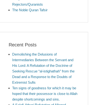
Rejectors/Quranists
The Noble Quran Tafsir
Recent Posts
Demolishing the Delusions of
Intermediaries Between the Servant and
His Lord: A Refutation of the Doctrine of
Seeking Rescue “al-istighathah” from the
Dead and a Response to the Doubts of
Extremist Sufis
Ten signs of goodness for which it may be
hoped that their possessor is close to Allah
despite shortcomings and sins.
A Salafi-Athari Refutation of Alleged