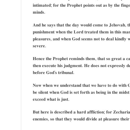
𝐢𝐧𝐭𝐢𝐦𝐚𝐭𝐞𝐝; 𝐟𝐨𝐫 𝐭𝐡𝐞 𝐏𝐫𝐨𝐩𝐡𝐞𝐭 𝐩𝐨𝐢𝐧𝐭𝐬 𝐨𝐮𝐭 𝐚𝐬 𝐛𝐲 𝐭𝐡𝐞 𝐟𝐢
𝐦𝐢𝐧𝐝𝐬.
𝐀𝐧𝐝 𝐡𝐞 𝐬𝐚𝐲𝐬 𝐭𝐡𝐚𝐭 𝐭𝐡𝐞 𝐝𝐚𝐲 𝐰𝐨𝐮𝐥𝐝 𝐜𝐨𝐦𝐞 𝐭𝐨 𝐉𝐞𝐡𝐨𝐯𝐚𝐡, 𝐭𝐡
𝐩𝐮𝐧𝐢𝐬𝐡𝐦𝐞𝐧𝐭 𝐰𝐡𝐞𝐧 𝐭𝐡𝐞 𝐋𝐨𝐫𝐝 𝐭𝐫𝐞𝐚𝐭𝐞𝐝 𝐭𝐡𝐞𝐦 𝐢𝐧 𝐭𝐡𝐢𝐬 𝐦𝐚
𝐩𝐥𝐞𝐚𝐬𝐮𝐫𝐞𝐬, 𝐚𝐧𝐝 𝐰𝐡𝐞𝐧 𝐆𝐨𝐝 𝐬𝐞𝐞𝐦𝐬 𝐧𝐨𝐭 𝐭𝐨 𝐝𝐞𝐚𝐥 𝐤𝐢𝐧𝐝𝐥𝐲 
𝐬𝐞𝐯𝐞𝐫𝐞.
𝐇𝐞𝐧𝐜𝐞 𝐭𝐡𝐞 𝐏𝐫𝐨𝐩𝐡𝐞𝐭 𝐫𝐞𝐦𝐢𝐧𝐝𝐬 𝐭𝐡𝐞𝐦, 𝐭𝐡𝐚𝐭 𝐬𝐨 𝐠𝐫𝐞𝐚𝐭 𝐚 𝐜
𝐭𝐡𝐞𝐧 𝐞𝐱𝐞𝐜𝐮𝐭𝐞 𝐡𝐢𝐬 𝐣𝐮𝐝𝐠𝐦𝐞𝐧𝐭. 𝐇𝐞 𝐝𝐨𝐞𝐬 𝐧𝐨𝐭 𝐞𝐱𝐩𝐫𝐞𝐬𝐬𝐥𝐲 
𝐛𝐞𝐟𝐨𝐫𝐞 𝐆𝐨𝐝’𝐬 𝐭𝐫𝐢𝐛𝐮𝐧𝐚𝐥.
𝐍𝐨𝐰 𝐰𝐡𝐞𝐧 𝐰𝐞 𝐮𝐧𝐝𝐞𝐫𝐬𝐭𝐚𝐧𝐝 𝐭𝐡𝐚𝐭 𝐰𝐞 𝐡𝐚𝐯𝐞 𝐭𝐨 𝐝𝐨 𝐰𝐢𝐭𝐡 𝐆𝐨𝐝
𝐛𝐞 𝐬𝐢𝐥𝐞𝐧𝐭 𝐰𝐡𝐞𝐧 𝐆𝐨𝐝 𝐢𝐬 𝐬𝐞𝐭 𝐟𝐨𝐫𝐭𝐡 𝐚𝐬 𝐛𝐞𝐢𝐧𝐠 𝐢𝐧 𝐭𝐡𝐞 𝐦𝐢𝐝𝐬𝐭 𝐨
𝐞𝐱𝐜𝐞𝐞𝐝 𝐰𝐡𝐚𝐭 𝐢𝐬 𝐣𝐮𝐬𝐭.
𝐁𝐮𝐭 𝐡𝐞𝐫𝐞 𝐢𝐬 𝐝𝐞𝐬𝐜𝐫𝐢𝐛𝐞𝐝 𝐚 𝐡𝐚𝐫𝐝 𝐚𝐟𝐟𝐥𝐢𝐜𝐭𝐢𝐨𝐧; 𝐟𝐨𝐫 𝐙𝐞𝐜𝐡𝐚𝐫𝐢
𝐞𝐧𝐞𝐦𝐢𝐞𝐬, 𝐬𝐨 𝐭𝐡𝐚𝐭 𝐭𝐡𝐞𝐲 𝐰𝐨𝐮𝐥𝐝 𝐝𝐢𝐯𝐢𝐝𝐞 𝐚𝐭 𝐩𝐥𝐞𝐚𝐬𝐮𝐫𝐞 𝐭𝐡𝐞𝐢𝐫 