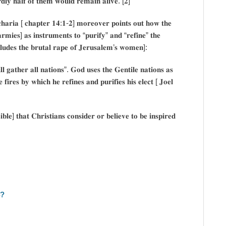
𝐫𝐝𝐥𝐲 𝐡𝐚𝐥𝐟 𝐨𝐟 𝐭𝐡𝐞𝐦 𝐰𝐨𝐮𝐥𝐝 𝐫𝐞𝐦𝐚𝐢𝐧 𝐚𝐥𝐢𝐯𝐞. [𝟐]
𝐜𝐡𝐚𝐫𝐢𝐚 [ 𝐜𝐡𝐚𝐩𝐭𝐞𝐫 𝟏𝟒:𝟏-𝟐] 𝐦𝐨𝐫𝐞𝐨𝐯𝐞𝐫 𝐩𝐨𝐢𝐧𝐭𝐬 𝐨𝐮𝐭 𝐡𝐨𝐰 𝐭𝐡𝐞
 𝐚𝐫𝐦𝐢𝐞𝐬] 𝐚𝐬 𝐢𝐧𝐬𝐭𝐫𝐮𝐦𝐞𝐧𝐭𝐬 𝐭𝐨 “𝐩𝐮𝐫𝐢𝐟𝐲” 𝐚𝐧𝐝 “𝐫𝐞𝐟𝐢𝐧𝐞” 𝐭𝐡𝐞
𝐥𝐮𝐝𝐞𝐬 𝐭𝐡𝐞 𝐛𝐫𝐮𝐭𝐚𝐥 𝐫𝐚𝐩𝐞 𝐨𝐟 𝐉𝐞𝐫𝐮𝐬𝐚𝐥𝐞𝐦’𝐬 𝐰𝐨𝐦𝐞𝐧]:
 𝐠𝐚𝐭𝐡𝐞𝐫 𝐚𝐥𝐥 𝐧𝐚𝐭𝐢𝐨𝐧𝐬”. 𝐆𝐨𝐝 𝐮𝐬𝐞𝐬 𝐭𝐡𝐞 𝐆𝐞𝐧𝐭𝐢𝐥𝐞 𝐧𝐚𝐭𝐢𝐨𝐧𝐬 𝐚𝐬
𝐞 𝐟𝐢𝐫𝐞𝐬 𝐛𝐲 𝐰𝐡𝐢𝐜𝐡 𝐡𝐞 𝐫𝐞𝐟𝐢𝐧𝐞𝐬 𝐚𝐧𝐝 𝐩𝐮𝐫𝐢𝐟𝐢𝐞𝐬 𝐡𝐢𝐬 𝐞𝐥𝐞𝐜𝐭 [ 𝐉𝐨𝐞𝐥
𝐥𝐞] 𝐭𝐡𝐚𝐭 𝐂𝐡𝐫𝐢𝐬𝐭𝐢𝐚𝐧𝐬 𝐜𝐨𝐧𝐬𝐢𝐝𝐞𝐫 𝐨𝐫 𝐛𝐞𝐥𝐢𝐞𝐯𝐞 𝐭𝐨 𝐛𝐞 𝐢𝐧𝐬𝐩𝐢𝐫𝐞𝐝
4?