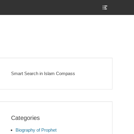
Show
Header
Sidebar
Content
Smart Search in Islam Compass
Categories
Biography of Prophet