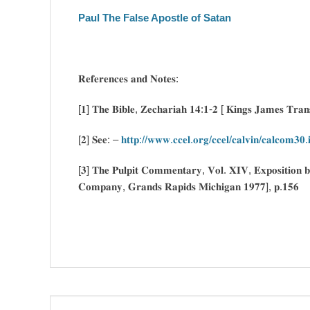
Paul The False Apostle of Satan
𝐑𝐞𝐟𝐞𝐫𝐞𝐧𝐜𝐞𝐬 𝐚𝐧𝐝 𝐍𝐨𝐭𝐞𝐬:
[𝟏] 𝐓𝐡𝐞 𝐁𝐢𝐛𝐥𝐞, 𝐙𝐞𝐜𝐡𝐚𝐫𝐢𝐚𝐡 𝟏𝟒:𝟏-𝟐 [ 𝐊𝐢𝐧𝐠𝐬 𝐉𝐚𝐦𝐞𝐬 𝐓𝐫𝐚𝐧𝐬
[𝟐] 𝐒𝐞𝐞: –
𝐡𝐭𝐭𝐩://𝐰𝐰𝐰.𝐜𝐜𝐞𝐥.𝐨𝐫𝐠/𝐜𝐜𝐞𝐥/𝐜𝐚𝐥𝐯𝐢𝐧/𝐜𝐚𝐥𝐜𝐨𝐦𝟑𝟎.𝐢
[𝟑] 𝐓𝐡𝐞 𝐏𝐮𝐥𝐩𝐢𝐭 𝐂𝐨𝐦𝐦𝐞𝐧𝐭𝐚𝐫𝐲, 𝐕𝐨𝐥. 𝐗𝐈𝐕, 𝐄𝐱𝐩𝐨𝐬𝐢𝐭𝐢𝐨𝐧
𝐂𝐨𝐦𝐩𝐚𝐧𝐲, 𝐆𝐫𝐚𝐧𝐝𝐬 𝐑𝐚𝐩𝐢𝐝𝐬 𝐌𝐢𝐜𝐡𝐢𝐠𝐚𝐧 𝟏𝟗𝟕𝟕], 𝐩.𝟏𝟓𝟔