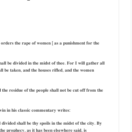
 𝐨𝐫𝐝𝐞𝐫𝐬 𝐭𝐡𝐞 𝐫𝐚𝐩𝐞 𝐨𝐟 𝐰𝐨𝐦𝐞𝐧 [ 𝐚𝐬 𝐚 𝐩𝐮𝐧𝐢𝐬𝐡𝐦𝐞𝐧𝐭 𝐟𝐨𝐫 𝐭𝐡𝐞
𝐥𝐥 𝐛𝐞 𝐝𝐢𝐯𝐢𝐝𝐞𝐝 𝐢𝐧 𝐭𝐡𝐞 𝐦𝐢𝐝𝐬𝐭 𝐨𝐟 𝐭𝐡𝐞𝐞. 𝐅𝐨𝐫 𝐈 𝐰𝐢𝐥𝐥 𝐠𝐚𝐭𝐡𝐞𝐫 𝐚𝐥𝐥
𝐚𝐥𝐥 𝐛𝐞 𝐭𝐚𝐤𝐞𝐧, 𝐚𝐧𝐝 𝐭𝐡𝐞 𝐡𝐨𝐮𝐬𝐞𝐬 𝐫𝐢𝐟𝐥𝐞𝐝, 𝐚𝐧𝐝 𝐭𝐡𝐞 𝐰𝐨𝐦𝐞𝐧
𝐝 𝐭𝐡𝐞 𝐫𝐞𝐬𝐢𝐝𝐮𝐞 𝐨𝐟 𝐭𝐡𝐞 𝐩𝐞𝐨𝐩𝐥𝐞 𝐬𝐡𝐚𝐥𝐥 𝐧𝐨𝐭 𝐛𝐞 𝐜𝐮𝐭 𝐨𝐟𝐟 𝐟𝐫𝐨𝐦 𝐭𝐡𝐞
𝐢𝐧 𝐢𝐧 𝐡𝐢𝐬 𝐜𝐥𝐚𝐬𝐬𝐢𝐜 𝐜𝐨𝐦𝐦𝐞𝐧𝐭𝐚𝐫𝐲 𝐰𝐫𝐢𝐭𝐞𝐬:
𝐢𝐯𝐢𝐝𝐞𝐝 𝐬𝐡𝐚𝐥𝐥 𝐛𝐞 𝐭𝐡𝐲 𝐬𝐩𝐨𝐢𝐥𝐬 𝐢𝐧 𝐭𝐡𝐞 𝐦𝐢𝐝𝐬𝐭 𝐨𝐟 𝐭𝐡𝐞 𝐜𝐢𝐭𝐲. 𝐁𝐲
 𝐭𝐡𝐞 𝐩𝐫𝐨𝐩𝐡𝐞𝐜𝐲, 𝐚𝐬 𝐢𝐭 𝐡𝐚𝐬 𝐛𝐞𝐞𝐧 𝐞𝐥𝐬𝐞𝐰𝐡𝐞𝐫𝐞 𝐬𝐚𝐢𝐝, 𝐢𝐬