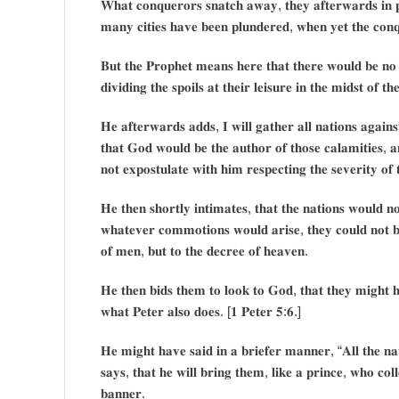
𝐖𝐡𝐚𝐭 𝐜𝐨𝐧𝐪𝐮𝐞𝐫𝐨𝐫𝐬 𝐬𝐧𝐚𝐭𝐜𝐡 𝐚𝐰𝐚𝐲, 𝐭𝐡𝐞𝐲 𝐚𝐟𝐭𝐞𝐫𝐰𝐚𝐫𝐝𝐬 𝐢𝐧 
𝐦𝐚𝐧𝐲 𝐜𝐢𝐭𝐢𝐞𝐬 𝐡𝐚𝐯𝐞 𝐛𝐞𝐞𝐧 𝐩𝐥𝐮𝐧𝐝𝐞𝐫𝐞𝐝, 𝐰𝐡𝐞𝐧 𝐲𝐞𝐭 𝐭𝐡𝐞 𝐜𝐨𝐧𝐪
𝐁𝐮𝐭 𝐭𝐡𝐞 𝐏𝐫𝐨𝐩𝐡𝐞𝐭 𝐦𝐞𝐚𝐧𝐬 𝐡𝐞𝐫𝐞 𝐭𝐡𝐚𝐭 𝐭𝐡𝐞𝐫𝐞 𝐰𝐨𝐮𝐥𝐝 𝐛𝐞 𝐧𝐨 
𝐝𝐢𝐯𝐢𝐝𝐢𝐧𝐠 𝐭𝐡𝐞 𝐬𝐩𝐨𝐢𝐥𝐬 𝐚𝐭 𝐭𝐡𝐞𝐢𝐫 𝐥𝐞𝐢𝐬𝐮𝐫𝐞 𝐢𝐧 𝐭𝐡𝐞 𝐦𝐢𝐝𝐬𝐭 𝐨𝐟 𝐭𝐡
𝐇𝐞 𝐚𝐟𝐭𝐞𝐫𝐰𝐚𝐫𝐝𝐬 𝐚𝐝𝐝𝐬, 𝐈 𝐰𝐢𝐥𝐥 𝐠𝐚𝐭𝐡𝐞𝐫 𝐚𝐥𝐥 𝐧𝐚𝐭𝐢𝐨𝐧𝐬 𝐚𝐠𝐚𝐢
𝐭𝐡𝐚𝐭 𝐆𝐨𝐝 𝐰𝐨𝐮𝐥𝐝 𝐛𝐞 𝐭𝐡𝐞 𝐚𝐮𝐭𝐡𝐨𝐫 𝐨𝐟 𝐭𝐡𝐨𝐬𝐞 𝐜𝐚𝐥𝐚𝐦𝐢𝐭𝐢𝐞𝐬, 𝐚
𝐧𝐨𝐭 𝐞𝐱𝐩𝐨𝐬𝐭𝐮𝐥𝐚𝐭𝐞 𝐰𝐢𝐭𝐡 𝐡𝐢𝐦 𝐫𝐞𝐬𝐩𝐞𝐜𝐭𝐢𝐧𝐠 𝐭𝐡𝐞 𝐬𝐞𝐯𝐞𝐫𝐢𝐭𝐲 𝐨𝐟 
𝐇𝐞 𝐭𝐡𝐞𝐧 𝐬𝐡𝐨𝐫𝐭𝐥𝐲 𝐢𝐧𝐭𝐢𝐦𝐚𝐭𝐞𝐬, 𝐭𝐡𝐚𝐭 𝐭𝐡𝐞 𝐧𝐚𝐭𝐢𝐨𝐧𝐬 𝐰𝐨𝐮𝐥𝐝 
𝐰𝐡𝐚𝐭𝐞𝐯𝐞𝐫 𝐜𝐨𝐦𝐦𝐨𝐭𝐢𝐨𝐧𝐬 𝐰𝐨𝐮𝐥𝐝 𝐚𝐫𝐢𝐬𝐞, 𝐭𝐡𝐞𝐲 𝐜𝐨𝐮𝐥𝐝 𝐧𝐨𝐭 𝐛
𝐨𝐟 𝐦𝐞𝐧, 𝐛𝐮𝐭 𝐭𝐨 𝐭𝐡𝐞 𝐝𝐞𝐜𝐫𝐞𝐞 𝐨𝐟 𝐡𝐞𝐚𝐯𝐞𝐧.
𝐇𝐞 𝐭𝐡𝐞𝐧 𝐛𝐢𝐝𝐬 𝐭𝐡𝐞𝐦 𝐭𝐨 𝐥𝐨𝐨𝐤 𝐭𝐨 𝐆𝐨𝐝, 𝐭𝐡𝐚𝐭 𝐭𝐡𝐞𝐲 𝐦𝐢𝐠𝐡𝐭 
𝐰𝐡𝐚𝐭 𝐏𝐞𝐭𝐞𝐫 𝐚𝐥𝐬𝐨 𝐝𝐨𝐞𝐬. [𝟏 𝐏𝐞𝐭𝐞𝐫 𝟓:𝟔.]
𝐇𝐞 𝐦𝐢𝐠𝐡𝐭 𝐡𝐚𝐯𝐞 𝐬𝐚𝐢𝐝 𝐢𝐧 𝐚 𝐛𝐫𝐢𝐞𝐟𝐞𝐫 𝐦𝐚𝐧𝐧𝐞𝐫, “𝐀𝐥𝐥 𝐭𝐡𝐞 𝐧𝐚𝐭
𝐬𝐚𝐲𝐬, 𝐭𝐡𝐚𝐭 𝐡𝐞 𝐰𝐢𝐥𝐥 𝐛𝐫𝐢𝐧𝐠 𝐭𝐡𝐞𝐦, 𝐥𝐢𝐤𝐞 𝐚 𝐩𝐫𝐢𝐧𝐜𝐞, 𝐰𝐡𝐨 𝐜𝐨
𝐛𝐚𝐧𝐧𝐞𝐫.