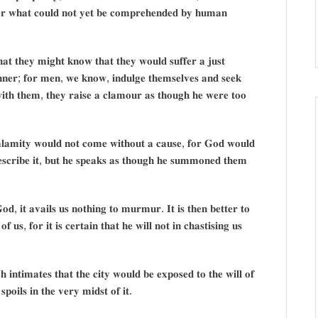
𝐠𝐞𝐫 𝐰𝐡𝐚𝐭 𝐜𝐨𝐮𝐥𝐝 𝐧𝐨𝐭 𝐲𝐞𝐭 𝐛𝐞 𝐜𝐨𝐦𝐩𝐫𝐞𝐡𝐞𝐧𝐝𝐞𝐝 𝐛𝐲 𝐡𝐮𝐦𝐚𝐧
𝐭 𝐭𝐡𝐞𝐲 𝐦𝐢𝐠𝐡𝐭 𝐤𝐧𝐨𝐰 𝐭𝐡𝐚𝐭 𝐭𝐡𝐞𝐲 𝐰𝐨𝐮𝐥𝐝 𝐬𝐮𝐟𝐟𝐞𝐫 𝐚 𝐣𝐮𝐬𝐭
𝐧𝐧𝐞𝐫; 𝐟𝐨𝐫 𝐦𝐞𝐧, 𝐰𝐞 𝐤𝐧𝐨𝐰, 𝐢𝐧𝐝𝐮𝐥𝐠𝐞 𝐭𝐡𝐞𝐦𝐬𝐞𝐥𝐯𝐞𝐬 𝐚𝐧𝐝 𝐬𝐞𝐞𝐤
𝐢𝐭𝐡 𝐭𝐡𝐞𝐦, 𝐭𝐡𝐞𝐲 𝐫𝐚𝐢𝐬𝐞 𝐚 𝐜𝐥𝐚𝐦𝐨𝐮𝐫 𝐚𝐬 𝐭𝐡𝐨𝐮𝐠𝐡 𝐡𝐞 𝐰𝐞𝐫𝐞 𝐭𝐨𝐨
𝐚𝐥𝐚𝐦𝐢𝐭𝐲 𝐰𝐨𝐮𝐥𝐝 𝐧𝐨𝐭 𝐜𝐨𝐦𝐞 𝐰𝐢𝐭𝐡𝐨𝐮𝐭 𝐚 𝐜𝐚𝐮𝐬𝐞, 𝐟𝐨𝐫 𝐆𝐨𝐝 𝐰𝐨𝐮𝐥𝐝
𝐞𝐬𝐜𝐫𝐢𝐛𝐞 𝐢𝐭, 𝐛𝐮𝐭 𝐡𝐞 𝐬𝐩𝐞𝐚𝐤𝐬 𝐚𝐬 𝐭𝐡𝐨𝐮𝐠𝐡 𝐡𝐞 𝐬𝐮𝐦𝐦𝐨𝐧𝐞𝐝 𝐭𝐡𝐞𝐦
, 𝐢𝐭 𝐚𝐯𝐚𝐢𝐥𝐬 𝐮𝐬 𝐧𝐨𝐭𝐡𝐢𝐧𝐠 𝐭𝐨 𝐦𝐮𝐫𝐦𝐮𝐫. 𝐈𝐭 𝐢𝐬 𝐭𝐡𝐞𝐧 𝐛𝐞𝐭𝐭𝐞𝐫 𝐭𝐨
𝐟 𝐮𝐬, 𝐟𝐨𝐫 𝐢𝐭 𝐢𝐬 𝐜𝐞𝐫𝐭𝐚𝐢𝐧 𝐭𝐡𝐚𝐭 𝐡𝐞 𝐰𝐢𝐥𝐥 𝐧𝐨𝐭 𝐢𝐧 𝐜𝐡𝐚𝐬𝐭𝐢𝐬𝐢𝐧𝐠 𝐮𝐬
𝐡 𝐢𝐧𝐭𝐢𝐦𝐚𝐭𝐞𝐬 𝐭𝐡𝐚𝐭 𝐭𝐡𝐞 𝐜𝐢𝐭𝐲 𝐰𝐨𝐮𝐥𝐝 𝐛𝐞 𝐞𝐱𝐩𝐨𝐬𝐞𝐝 𝐭𝐨 𝐭𝐡𝐞 𝐰𝐢𝐥𝐥 𝐨𝐟
𝐩𝐨𝐢𝐥𝐬 𝐢𝐧 𝐭𝐡𝐞 𝐯𝐞𝐫𝐲 𝐦𝐢𝐝𝐬𝐭 𝐨𝐟 𝐢𝐭.