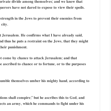
𝐫𝐢𝐯𝐚𝐭𝐞 𝐝𝐢𝐯𝐢𝐝𝐞 𝐚𝐦𝐨𝐧𝐠 𝐭𝐡𝐞𝐦𝐬𝐞𝐥𝐯𝐞𝐬; 𝐚𝐧𝐝 𝐰𝐞 𝐤𝐧𝐨𝐰 𝐭𝐡𝐚𝐭
𝐞𝐫𝐨𝐫𝐬 𝐡𝐚𝐯𝐞 𝐧𝐨𝐭 𝐝𝐚𝐫𝐞𝐝 𝐭𝐨 𝐞𝐱𝐩𝐨𝐬𝐞 𝐭𝐨 𝐯𝐢𝐞𝐰 𝐭𝐡𝐞𝐢𝐫 𝐬𝐩𝐨𝐢𝐥𝐬.
𝐭𝐫𝐞𝐧𝐠𝐭𝐡 𝐢𝐧 𝐭𝐡𝐞 𝐉𝐞𝐰𝐬 𝐭𝐨 𝐩𝐫𝐞𝐯𝐞𝐧𝐭 𝐭𝐡𝐞𝐢𝐫 𝐞𝐧𝐞𝐦𝐢𝐞𝐬 𝐟𝐫𝐨𝐦
 𝐜𝐢𝐭𝐲.
𝐬𝐭 𝐉𝐞𝐫𝐮𝐬𝐚𝐥𝐞𝐦. 𝐇𝐞 𝐜𝐨𝐧𝐟𝐢𝐫𝐦𝐬 𝐰𝐡𝐚𝐭 𝐈 𝐡𝐚𝐯𝐞 𝐚𝐥𝐫𝐞𝐚𝐝𝐲 𝐬𝐚𝐢𝐝,
𝐝 𝐭𝐡𝐮𝐬 𝐡𝐞 𝐩𝐮𝐭𝐬 𝐚 𝐫𝐞𝐬𝐭𝐫𝐚𝐢𝐧𝐭 𝐨𝐧 𝐭𝐡𝐞 𝐉𝐞𝐰𝐬, 𝐭𝐡𝐚𝐭 𝐭𝐡𝐞𝐲 𝐦𝐢𝐠𝐡𝐭
𝐭𝐡𝐞𝐢𝐫 𝐩𝐮𝐧𝐢𝐬𝐡𝐦𝐞𝐧𝐭.
𝐨𝐭 𝐜𝐨𝐦𝐞 𝐛𝐲 𝐜𝐡𝐚𝐧𝐜𝐞 𝐭𝐨 𝐚𝐭𝐭𝐚𝐜𝐤 𝐉𝐞𝐫𝐮𝐬𝐚𝐥𝐞𝐦; 𝐚𝐧𝐝 𝐭𝐡𝐚𝐭
 𝐚𝐬𝐜𝐫𝐢𝐛𝐞𝐝 𝐭𝐨 𝐜𝐡𝐚𝐧𝐜𝐞 𝐨𝐫 𝐭𝐨 𝐟𝐨𝐫𝐭𝐮𝐧𝐞, 𝐨𝐫 𝐭𝐨 𝐭𝐡𝐞 𝐩𝐮𝐫𝐩𝐨𝐬𝐞𝐬
𝐮𝐦𝐛𝐥𝐞 𝐭𝐡𝐞𝐦𝐬𝐞𝐥𝐯𝐞𝐬 𝐮𝐦𝐛𝐞𝐫 𝐡𝐢𝐬 𝐦𝐢𝐠𝐡𝐭𝐲 𝐡𝐚𝐧𝐝, 𝐚𝐜𝐜𝐨𝐫𝐝𝐢𝐧𝐠 𝐭𝐨
𝐨𝐧𝐬 𝐬𝐡𝐚𝐥𝐥 𝐜𝐨𝐧𝐬𝐩𝐢𝐫𝐞;” 𝐛𝐮𝐭 𝐡𝐞 𝐚𝐬𝐜𝐫𝐢𝐛𝐞𝐬 𝐭𝐡𝐢𝐬 𝐭𝐨 𝐆𝐨𝐝, 𝐚𝐧𝐝
𝐥𝐥𝐞𝐜𝐭𝐬 𝐚𝐧 𝐚𝐫𝐦𝐲, 𝐰𝐡𝐢𝐜𝐡 𝐡𝐞 𝐜𝐨𝐦𝐦𝐚𝐧𝐝𝐬 𝐭𝐨 𝐟𝐢𝐠𝐡𝐭 𝐮𝐧𝐝𝐞𝐫 𝐡𝐢𝐬