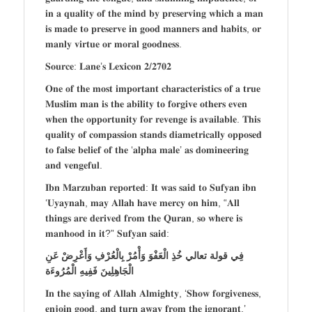
𝐢𝐧 𝐚 𝐪𝐮𝐚𝐥𝐢𝐭𝐲 𝐨𝐟 𝐭𝐡𝐞 𝐦𝐢𝐧𝐝 𝐛𝐲 𝐩𝐫𝐞𝐬𝐞𝐫𝐯𝐢𝐧𝐠 𝐰𝐡𝐢𝐜𝐡 𝐚 𝐦𝐚𝐧
𝐢𝐬 𝐦𝐚𝐝𝐞 𝐭𝐨 𝐩𝐫𝐞𝐬𝐞𝐫𝐯𝐞 𝐢𝐧 𝐠𝐨𝐨𝐝 𝐦𝐚𝐧𝐧𝐞𝐫𝐬 𝐚𝐧𝐝 𝐡𝐚𝐛𝐢𝐭𝐬, 𝐨𝐫
𝐦𝐚𝐧𝐥𝐲 𝐯𝐢𝐫𝐭𝐮𝐞 𝐨𝐫 𝐦𝐨𝐫𝐚𝐥 𝐠𝐨𝐨𝐝𝐧𝐞𝐬𝐬.
𝐒𝐨𝐮𝐫𝐜𝐞: 𝐋𝐚𝐧𝐞’𝐬 𝐋𝐞𝐱𝐢𝐜𝐨𝐧 𝟐/𝟐𝟕𝟎𝟐
𝐎𝐧𝐞 𝐨𝐟 𝐭𝐡𝐞 𝐦𝐨𝐬𝐭 𝐢𝐦𝐩𝐨𝐫𝐭𝐚𝐧𝐭 𝐜𝐡𝐚𝐫𝐚𝐜𝐭𝐞𝐫𝐢𝐬𝐭𝐢𝐜𝐬 𝐨𝐟 𝐚 𝐭𝐫𝐮𝐞
𝐌𝐮𝐬𝐥𝐢𝐦 𝐦𝐚𝐧 𝐢𝐬 𝐭𝐡𝐞 𝐚𝐛𝐢𝐥𝐢𝐭𝐲 𝐭𝐨 𝐟𝐨𝐫𝐠𝐢𝐯𝐞 𝐨𝐭𝐡𝐞𝐫𝐬 𝐞𝐯𝐞𝐧
𝐰𝐡𝐞𝐧 𝐭𝐡𝐞 𝐨𝐩𝐩𝐨𝐫𝐭𝐮𝐧𝐢𝐭𝐲 𝐟𝐨𝐫 𝐫𝐞𝐯𝐞𝐧𝐠𝐞 𝐢𝐬 𝐚𝐯𝐚𝐢𝐥𝐚𝐛𝐥𝐞. 𝐓𝐡𝐢𝐬
𝐪𝐮𝐚𝐥𝐢𝐭𝐲 𝐨𝐟 𝐜𝐨𝐦𝐩𝐚𝐬𝐬𝐢𝐨𝐧 𝐬𝐭𝐚𝐧𝐝𝐬 𝐝𝐢𝐚𝐦𝐞𝐭𝐫𝐢𝐜𝐚𝐥𝐥𝐲 𝐨𝐩𝐩𝐨𝐬𝐞𝐝
𝐭𝐨 𝐟𝐚𝐥𝐬𝐞 𝐛𝐞𝐥𝐢𝐞𝐟 𝐨𝐟 𝐭𝐡𝐞 ‘𝐚𝐥𝐩𝐡𝐚 𝐦𝐚𝐥𝐞’ 𝐚𝐬 𝐝𝐨𝐦𝐢𝐧𝐞𝐞𝐫𝐢𝐧𝐠
𝐚𝐧𝐝 𝐯𝐞𝐧𝐠𝐞𝐟𝐮𝐥.
𝐈𝐛𝐧 𝐌𝐚𝐫𝐳𝐮𝐛𝐚𝐧 𝐫𝐞𝐩𝐨𝐫𝐭𝐞𝐝: 𝐈𝐭 𝐰𝐚𝐬 𝐬𝐚𝐢𝐝 𝐭𝐨 𝐒𝐮𝐟𝐲𝐚𝐧 𝐢𝐛𝐧
‘𝐔𝐲𝐚𝐲𝐧𝐚𝐡, 𝐦𝐚𝐲 𝐀𝐥𝐥𝐚𝐡 𝐡𝐚𝐯𝐞 𝐦𝐞𝐫𝐜𝐲 𝐨𝐧 𝐡𝐢𝐦, “𝐀𝐥𝐥
𝐭𝐡𝐢𝐧𝐠𝐬 𝐚𝐫𝐞 𝐝𝐞𝐫𝐢𝐯𝐞𝐝 𝐟𝐫𝐨𝐦 𝐭𝐡𝐞 𝐐𝐮𝐫𝐚𝐧, 𝐬𝐨 𝐰𝐡𝐞𝐫𝐞 𝐢𝐬
𝐦𝐚𝐧𝐡𝐨𝐨𝐝 𝐢𝐧 𝐢𝐭?” 𝐒𝐮𝐟𝐲𝐚𝐧 𝐬𝐚𝐢𝐝:
فِي قولة تعالي خُذِ الْعَفْوَ وَأْمُرْ بِالْعُرْفِ وَأَعْرِضْ عَنِ
الْجَاهِلِينَ فَفِيهِ الْمُرُوءَة
𝐈𝐧 𝐭𝐡𝐞 𝐬𝐚𝐲𝐢𝐧𝐠 𝐨𝐟 𝐀𝐥𝐥𝐚𝐡 𝐀𝐥𝐦𝐢𝐠𝐡𝐭𝐲, ‘𝐒𝐡𝐨𝐰 𝐟𝐨𝐫𝐠𝐢𝐯𝐞𝐧𝐞𝐬𝐬,
𝐞𝐧𝐣𝐨𝐢𝐧 𝐠𝐨𝐨𝐝, 𝐚𝐧𝐝 𝐭𝐮𝐫𝐧 𝐚𝐰𝐚𝐲 𝐟𝐫𝐨𝐦 𝐭𝐡𝐞 𝐢𝐠𝐧𝐨𝐫𝐚𝐧𝐭,’