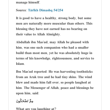
𝐦𝐚𝐧𝐚𝐠𝐞 𝐡𝐢𝐦𝐬𝐞𝐥𝐟.
𝐒𝐨𝐮𝐫𝐜𝐞:
𝐓𝐚̄𝐫𝐢̄𝐤𝐡 𝐃𝐢𝐦𝐚𝐬𝐡𝐪 𝟓𝟒/𝟐𝟓𝟒
𝐈𝐭 𝐢𝐬 𝐠𝐨𝐨𝐝 𝐭𝐨 𝐡𝐚𝐯𝐞 𝐚 𝐡𝐞𝐚𝐥𝐭𝐡𝐲, 𝐬𝐭𝐫𝐨𝐧𝐠 𝐛𝐨𝐝𝐲, 𝐛𝐮𝐭 𝐬𝐨𝐦𝐞
𝐦𝐞𝐧 𝐚𝐫𝐞 𝐧𝐚𝐭𝐮𝐫𝐚𝐥𝐥𝐲 𝐦𝐨𝐫𝐞 𝐦𝐮𝐬𝐜𝐮𝐥𝐚𝐫 𝐭𝐡𝐚𝐧 𝐨𝐭𝐡𝐞𝐫𝐬. 𝐓𝐡𝐢𝐬
𝐛𝐥𝐞𝐬𝐬𝐢𝐧𝐠 𝐭𝐡𝐞𝐲 𝐡𝐚𝐯𝐞 𝐧𝐨𝐭 𝐞𝐚𝐫𝐧𝐞𝐝 𝐡𝐚𝐬 𝐧𝐨 𝐛𝐞𝐚𝐫𝐢𝐧𝐠 𝐨𝐧
𝐭𝐡𝐞𝐢𝐫 𝐯𝐚𝐥𝐮𝐞 𝐭𝐨 𝐀𝐥𝐥𝐚𝐡 𝐀𝐥𝐦𝐢𝐠𝐡𝐭𝐲.
𝐀𝐛𝐝𝐮𝐥𝐥𝐚𝐡 𝐢𝐛𝐧 𝐌𝐚𝐬’𝐮𝐝, 𝐦𝐚𝐲 𝐀𝐥𝐥𝐚𝐡 𝐛𝐞 𝐩𝐥𝐞𝐚𝐬𝐞𝐝 𝐰𝐢𝐭𝐡
𝐡𝐢𝐦, 𝐰𝐚𝐬 𝐨𝐧𝐞 𝐬𝐮𝐜𝐡 𝐜𝐨𝐦𝐩𝐚𝐧𝐢𝐨𝐧 𝐰𝐡𝐨 𝐡𝐚𝐝 𝐚 𝐬𝐦𝐚𝐥𝐥𝐞𝐫
𝐛𝐮𝐢𝐥𝐝 𝐭𝐡𝐚𝐧 𝐦𝐨𝐬𝐭 𝐦𝐞𝐧, 𝐲𝐞𝐭 𝐡𝐞 𝐰𝐚𝐬 𝐚𝐛𝐬𝐨𝐥𝐮𝐭𝐞𝐥𝐲 𝐡𝐮𝐠𝐞 𝐢𝐧
𝐭𝐞𝐫𝐦𝐬 𝐨𝐟 𝐡𝐢𝐬 𝐤𝐧𝐨𝐰𝐥𝐞𝐝𝐠𝐞, 𝐫𝐢𝐠𝐡𝐭𝐞𝐨𝐮𝐬𝐧𝐞𝐬𝐬, 𝐚𝐧𝐝 𝐬𝐞𝐫𝐯𝐢𝐜𝐞 𝐭𝐨
𝐈𝐬𝐥𝐚𝐦.
𝐈𝐛𝐧 𝐌𝐚𝐬’𝐮𝐝 𝐫𝐞𝐩𝐨𝐫𝐭𝐞𝐝: 𝐇𝐞 𝐰𝐚𝐬 𝐡𝐚𝐫𝐯𝐞𝐬𝐭𝐢𝐧𝐠 𝐭𝐨𝐨𝐭𝐡𝐬𝐭𝐢𝐜𝐤𝐬
𝐟𝐫𝐨𝐦 𝐚𝐧 𝐀𝐫𝐚𝐤 𝐭𝐫𝐞𝐞 𝐚𝐧𝐝 𝐡𝐞 𝐡𝐚𝐝 𝐭𝐢𝐧𝐲 𝐬𝐡𝐢𝐧𝐬. 𝐓𝐡𝐞 𝐰𝐢𝐧𝐝
𝐛𝐥𝐞𝐰 𝐚𝐧𝐝 𝐦𝐚𝐝𝐞 𝐡𝐢𝐦 𝐟𝐚𝐥𝐥 𝐨𝐯𝐞𝐫, 𝐬𝐨 𝐩𝐞𝐨𝐩𝐥𝐞 𝐥𝐚𝐮𝐠𝐡𝐞𝐝 𝐚𝐭
𝐡𝐢𝐦. 𝐓𝐡𝐞 𝐌𝐞𝐬𝐬𝐞𝐧𝐠𝐞𝐫 𝐨𝐟 𝐀𝐥𝐥𝐚𝐡, 𝐩𝐞𝐚𝐜𝐞 𝐚𝐧𝐝 𝐛𝐥𝐞𝐬𝐬𝐢𝐧𝐠𝐬 𝐛𝐞
𝐮𝐩𝐨𝐧 𝐡𝐢𝐦, 𝐬𝐚𝐢𝐝:
مِمَّ تَضْحَكُونَ
𝐖𝐡𝐚𝐭 𝐚𝐫𝐞 𝐲𝐨𝐮 𝐥𝐚𝐮𝐠𝐡𝐢𝐧𝐠 𝐚𝐭?