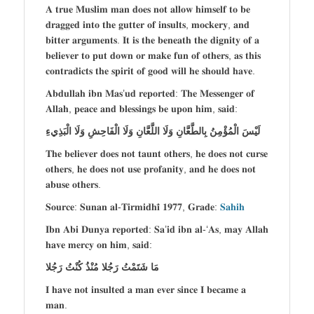
𝐀 𝐭𝐫𝐮𝐞 𝐌𝐮𝐬𝐥𝐢𝐦 𝐦𝐚𝐧 𝐝𝐨𝐞𝐬 𝐧𝐨𝐭 𝐚𝐥𝐥𝐨𝐰 𝐡𝐢𝐦𝐬𝐞𝐥𝐟 𝐭𝐨 𝐛𝐞
𝐝𝐫𝐚𝐠𝐠𝐞𝐝 𝐢𝐧𝐭𝐨 𝐭𝐡𝐞 𝐠𝐮𝐭𝐭𝐞𝐫 𝐨𝐟 𝐢𝐧𝐬𝐮𝐥𝐭𝐬, 𝐦𝐨𝐜𝐤𝐞𝐫𝐲, 𝐚𝐧𝐝
𝐛𝐢𝐭𝐭𝐞𝐫 𝐚𝐫𝐠𝐮𝐦𝐞𝐧𝐭𝐬. 𝐈𝐭 𝐢𝐬 𝐭𝐡𝐞 𝐛𝐞𝐧𝐞𝐚𝐭𝐡 𝐭𝐡𝐞 𝐝𝐢𝐠𝐧𝐢𝐭𝐲 𝐨𝐟 𝐚
𝐛𝐞𝐥𝐢𝐞𝐯𝐞𝐫 𝐭𝐨 𝐩𝐮𝐭 𝐝𝐨𝐰𝐧 𝐨𝐫 𝐦𝐚𝐤𝐞 𝐟𝐮𝐧 𝐨𝐟 𝐨𝐭𝐡𝐞𝐫𝐬, 𝐚𝐬 𝐭𝐡𝐢𝐬
𝐜𝐨𝐧𝐭𝐫𝐚𝐝𝐢𝐜𝐭𝐬 𝐭𝐡𝐞 𝐬𝐩𝐢𝐫𝐢𝐭 𝐨𝐟 𝐠𝐨𝐨𝐝 𝐰𝐢𝐥𝐥 𝐡𝐞 𝐬𝐡𝐨𝐮𝐥𝐝 𝐡𝐚𝐯𝐞.
𝐀𝐛𝐝𝐮𝐥𝐥𝐚𝐡 𝐢𝐛𝐧 𝐌𝐚𝐬’𝐮𝐝 𝐫𝐞𝐩𝐨𝐫𝐭𝐞𝐝: 𝐓𝐡𝐞 𝐌𝐞𝐬𝐬𝐞𝐧𝐠𝐞𝐫 𝐨𝐟
𝐀𝐥𝐥𝐚𝐡, 𝐩𝐞𝐚𝐜𝐞 𝐚𝐧𝐝 𝐛𝐥𝐞𝐬𝐬𝐢𝐧𝐠𝐬 𝐛𝐞 𝐮𝐩𝐨𝐧 𝐡𝐢𝐦, 𝐬𝐚𝐢𝐝:
لَيْسَ الْمُؤْمِنُ بِالطَّعَّانِ وَلَا اللَّعَّانِ وَلَا الْفَاحِشِ وَلَا الْبَذِيءِ
𝐓𝐡𝐞 𝐛𝐞𝐥𝐢𝐞𝐯𝐞𝐫 𝐝𝐨𝐞𝐬 𝐧𝐨𝐭 𝐭𝐚𝐮𝐧𝐭 𝐨𝐭𝐡𝐞𝐫𝐬, 𝐡𝐞 𝐝𝐨𝐞𝐬 𝐧𝐨𝐭 𝐜𝐮𝐫𝐬𝐞
𝐨𝐭𝐡𝐞𝐫𝐬, 𝐡𝐞 𝐝𝐨𝐞𝐬 𝐧𝐨𝐭 𝐮𝐬𝐞 𝐩𝐫𝐨𝐟𝐚𝐧𝐢𝐭𝐲, 𝐚𝐧𝐝 𝐡𝐞 𝐝𝐨𝐞𝐬 𝐧𝐨𝐭
𝐚𝐛𝐮𝐬𝐞 𝐨𝐭𝐡𝐞𝐫𝐬.
𝐒𝐨𝐮𝐫𝐜𝐞: 𝐒𝐮𝐧𝐚𝐧 𝐚𝐥-𝐓𝐢𝐫𝐦𝐢𝐝𝐡𝐢̄ 𝟏𝟗𝟕𝟕, 𝐆𝐫𝐚𝐝𝐞:
𝐒𝐚𝐡𝐢𝐡
𝐈𝐛𝐧 𝐀𝐛𝐢 𝐃𝐮𝐧𝐲𝐚 𝐫𝐞𝐩𝐨𝐫𝐭𝐞𝐝: 𝐒𝐚’𝐢𝐝 𝐢𝐛𝐧 𝐚𝐥-‘𝐀𝐬, 𝐦𝐚𝐲 𝐀𝐥𝐥𝐚𝐡
𝐡𝐚𝐯𝐞 𝐦𝐞𝐫𝐜𝐲 𝐨𝐧 𝐡𝐢𝐦, 𝐬𝐚𝐢𝐝:
مَا شَتَمْتُ رَجُلا مُنْذُ كُنْتُ رَجُلا
𝐈 𝐡𝐚𝐯𝐞 𝐧𝐨𝐭 𝐢𝐧𝐬𝐮𝐥𝐭𝐞𝐝 𝐚 𝐦𝐚𝐧 𝐞𝐯𝐞𝐫 𝐬𝐢𝐧𝐜𝐞 𝐈 𝐛𝐞𝐜𝐚𝐦𝐞 𝐚
𝐦𝐚𝐧.