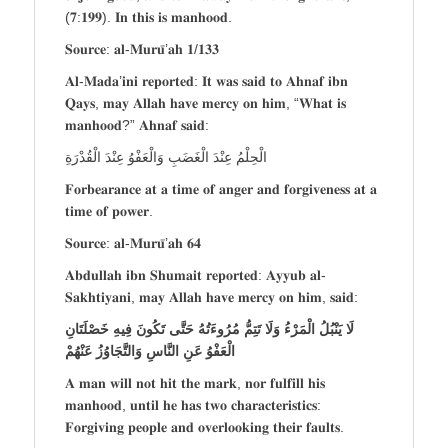
(𝟕:𝟏𝟗𝟗). 𝐈𝐧 𝐭𝐡𝐢𝐬 𝐢𝐬 𝐦𝐚𝐧𝐡𝐨𝐨𝐝.
𝐒𝐨𝐮𝐫𝐜𝐞: 𝐚𝐥-𝐌𝐮𝐫𝐮̄’𝐚𝐡 𝟏/𝟏𝟑𝟑
𝐀𝐥-𝐌𝐚𝐝𝐚’𝐢𝐧𝐢 𝐫𝐞𝐩𝐨𝐫𝐭𝐞𝐝: 𝐈𝐭 𝐰𝐚𝐬 𝐬𝐚𝐢𝐝 𝐭𝐨 𝐀𝐡𝐧𝐚𝐟 𝐢𝐛𝐧
𝐐𝐚𝐲𝐬, 𝐦𝐚𝐲 𝐀𝐥𝐥𝐚𝐡 𝐡𝐚𝐯𝐞 𝐦𝐞𝐫𝐜𝐲 𝐨𝐧 𝐡𝐢𝐦, “𝐖𝐡𝐚𝐭 𝐢𝐬
𝐦𝐚𝐧𝐡𝐨𝐨𝐝?” 𝐀𝐡𝐧𝐚𝐟 𝐬𝐚𝐢𝐝:
الْحِلْمُ عِنْدَ الْغَضَبِ وَالْعَفْوُ عِنْدَ الْقُدْرَةِ
𝐅𝐨𝐫𝐛𝐞𝐚𝐫𝐚𝐧𝐜𝐞 𝐚𝐭 𝐚 𝐭𝐢𝐦𝐞 𝐨𝐟 𝐚𝐧𝐠𝐞𝐫 𝐚𝐧𝐝 𝐟𝐨𝐫𝐠𝐢𝐯𝐞𝐧𝐞𝐬𝐬 𝐚𝐭 𝐚
𝐭𝐢𝐦𝐞 𝐨𝐟 𝐩𝐨𝐰𝐞𝐫.
𝐒𝐨𝐮𝐫𝐜𝐞: 𝐚𝐥-𝐌𝐮𝐫𝐮̄’𝐚𝐡 𝟔𝟒
𝐀𝐛𝐝𝐮𝐥𝐥𝐚𝐡 𝐢𝐛𝐧 𝐒𝐡𝐮𝐦𝐚𝐢𝐭 𝐫𝐞𝐩𝐨𝐫𝐭𝐞𝐝: 𝐀𝐲𝐲𝐮𝐛 𝐚𝐥-
𝐒𝐚𝐤𝐡𝐭𝐢𝐲𝐚𝐧𝐢, 𝐦𝐚𝐲 𝐀𝐥𝐥𝐚𝐡 𝐡𝐚𝐯𝐞 𝐦𝐞𝐫𝐜𝐲 𝐨𝐧 𝐡𝐢𝐦, 𝐬𝐚𝐢𝐝:
لَا يَنْبُلُ الْمَرْءُ وَلَا تَتِمُّ مُرُوءَتُهُ حَتَّى تَكُونَ فِيهِ خَصْلَتَانِ
الْعَفْوُ عَنِ النَّاسِ وَالتَّجَاوُزُ عَنْهُمْ
𝐀 𝐦𝐚𝐧 𝐰𝐢𝐥𝐥 𝐧𝐨𝐭 𝐡𝐢𝐭 𝐭𝐡𝐞 𝐦𝐚𝐫𝐤, 𝐧𝐨𝐫 𝐟𝐮𝐥𝐟𝐢𝐥𝐥 𝐡𝐢𝐬
𝐦𝐚𝐧𝐡𝐨𝐨𝐝, 𝐮𝐧𝐭𝐢𝐥 𝐡𝐞 𝐡𝐚𝐬 𝐭𝐰𝐨 𝐜𝐡𝐚𝐫𝐚𝐜𝐭𝐞𝐫𝐢𝐬𝐭𝐢𝐜𝐬:
𝐅𝐨𝐫𝐠𝐢𝐯𝐢𝐧𝐠 𝐩𝐞𝐨𝐩𝐥𝐞 𝐚𝐧𝐝 𝐨𝐯𝐞𝐫𝐥𝐨𝐨𝐤𝐢𝐧𝐠 𝐭𝐡𝐞𝐢𝐫 𝐟𝐚𝐮𝐥𝐭𝐬.