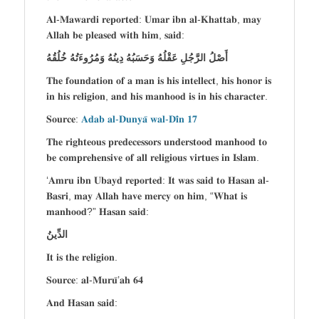
𝐀𝐥-𝐌𝐚𝐰𝐚𝐫𝐝𝐢 𝐫𝐞𝐩𝐨𝐫𝐭𝐞𝐝: 𝐔𝐦𝐚𝐫 𝐢𝐛𝐧 𝐚𝐥-𝐊𝐡𝐚𝐭𝐭𝐚𝐛, 𝐦𝐚𝐲
𝐀𝐥𝐥𝐚𝐡 𝐛𝐞 𝐩𝐥𝐞𝐚𝐬𝐞𝐝 𝐰𝐢𝐭𝐡 𝐡𝐢𝐦, 𝐬𝐚𝐢𝐝:
أَصْلُ الرَّجُلِ عَقْلُهُ وَحَسَبُهُ دِينُهُ وَمُرُوءَتُهُ خُلُقُهُ
𝐓𝐡𝐞 𝐟𝐨𝐮𝐧𝐝𝐚𝐭𝐢𝐨𝐧 𝐨𝐟 𝐚 𝐦𝐚𝐧 𝐢𝐬 𝐡𝐢𝐬 𝐢𝐧𝐭𝐞𝐥𝐥𝐞𝐜𝐭, 𝐡𝐢𝐬 𝐡𝐨𝐧𝐨𝐫 𝐢𝐬
𝐢𝐧 𝐡𝐢𝐬 𝐫𝐞𝐥𝐢𝐠𝐢𝐨𝐧, 𝐚𝐧𝐝 𝐡𝐢𝐬 𝐦𝐚𝐧𝐡𝐨𝐨𝐝 𝐢𝐬 𝐢𝐧 𝐡𝐢𝐬 𝐜𝐡𝐚𝐫𝐚𝐜𝐭𝐞𝐫.
𝐒𝐨𝐮𝐫𝐜𝐞:
𝐀𝐝𝐚𝐛 𝐚𝐥-𝐃𝐮𝐧𝐲𝐚̄ 𝐰𝐚𝐥-𝐃𝐢̄𝐧 𝟏𝟕
𝐓𝐡𝐞 𝐫𝐢𝐠𝐡𝐭𝐞𝐨𝐮𝐬 𝐩𝐫𝐞𝐝𝐞𝐜𝐞𝐬𝐬𝐨𝐫𝐬 𝐮𝐧𝐝𝐞𝐫𝐬𝐭𝐨𝐨𝐝 𝐦𝐚𝐧𝐡𝐨𝐨𝐝 𝐭𝐨
𝐛𝐞 𝐜𝐨𝐦𝐩𝐫𝐞𝐡𝐞𝐧𝐬𝐢𝐯𝐞 𝐨𝐟 𝐚𝐥𝐥 𝐫𝐞𝐥𝐢𝐠𝐢𝐨𝐮𝐬 𝐯𝐢𝐫𝐭𝐮𝐞𝐬 𝐢𝐧 𝐈𝐬𝐥𝐚𝐦.
‘𝐀𝐦𝐫𝐮 𝐢𝐛𝐧 𝐔𝐛𝐚𝐲𝐝 𝐫𝐞𝐩𝐨𝐫𝐭𝐞𝐝: 𝐈𝐭 𝐰𝐚𝐬 𝐬𝐚𝐢𝐝 𝐭𝐨 𝐇𝐚𝐬𝐚𝐧 𝐚𝐥-
𝐁𝐚𝐬𝐫𝐢, 𝐦𝐚𝐲 𝐀𝐥𝐥𝐚𝐡 𝐡𝐚𝐯𝐞 𝐦𝐞𝐫𝐜𝐲 𝐨𝐧 𝐡𝐢𝐦, “𝐖𝐡𝐚𝐭 𝐢𝐬
𝐦𝐚𝐧𝐡𝐨𝐨𝐝?” 𝐇𝐚𝐬𝐚𝐧 𝐬𝐚𝐢𝐝:
الدِّينُ
𝐈𝐭 𝐢𝐬 𝐭𝐡𝐞 𝐫𝐞𝐥𝐢𝐠𝐢𝐨𝐧.
𝐒𝐨𝐮𝐫𝐜𝐞: 𝐚𝐥-𝐌𝐮𝐫𝐮̄’𝐚𝐡 𝟔𝟒
𝐀𝐧𝐝 𝐇𝐚𝐬𝐚𝐧 𝐬𝐚𝐢𝐝: