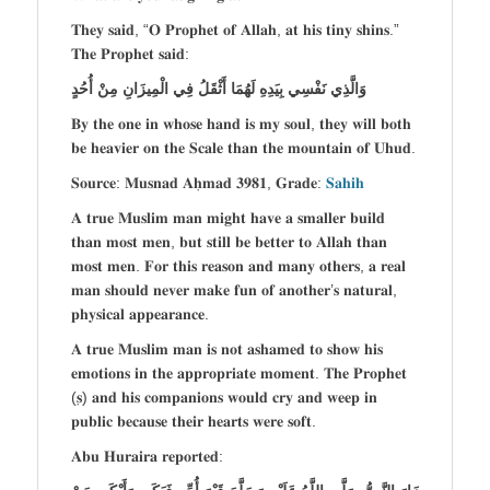
𝐓𝐡𝐞𝐲 𝐬𝐚𝐢𝐝, “𝐎 𝐏𝐫𝐨𝐩𝐡𝐞𝐭 𝐨𝐟 𝐀𝐥𝐥𝐚𝐡, 𝐚𝐭 𝐡𝐢𝐬 𝐭𝐢𝐧𝐲 𝐬𝐡𝐢𝐧𝐬.”
𝐓𝐡𝐞 𝐏𝐫𝐨𝐩𝐡𝐞𝐭 𝐬𝐚𝐢𝐝:
وَالَّذِي نَفْسِي بِيَدِهِ لَهُمَا أَثْقَلُ فِي الْمِيزَانِ مِنْ أُحُدٍ
𝐁𝐲 𝐭𝐡𝐞 𝐨𝐧𝐞 𝐢𝐧 𝐰𝐡𝐨𝐬𝐞 𝐡𝐚𝐧𝐝 𝐢𝐬 𝐦𝐲 𝐬𝐨𝐮𝐥, 𝐭𝐡𝐞𝐲 𝐰𝐢𝐥𝐥 𝐛𝐨𝐭𝐡
𝐛𝐞 𝐡𝐞𝐚𝐯𝐢𝐞𝐫 𝐨𝐧 𝐭𝐡𝐞 𝐒𝐜𝐚𝐥𝐞 𝐭𝐡𝐚𝐧 𝐭𝐡𝐞 𝐦𝐨𝐮𝐧𝐭𝐚𝐢𝐧 𝐨𝐟 𝐔𝐡𝐮𝐝.
𝐒𝐨𝐮𝐫𝐜𝐞: 𝐌𝐮𝐬𝐧𝐚𝐝 𝐀𝐡̣𝐦𝐚𝐝 𝟑𝟗𝟖𝟏, 𝐆𝐫𝐚𝐝𝐞:
𝐒𝐚𝐡𝐢𝐡
𝐀 𝐭𝐫𝐮𝐞 𝐌𝐮𝐬𝐥𝐢𝐦 𝐦𝐚𝐧 𝐦𝐢𝐠𝐡𝐭 𝐡𝐚𝐯𝐞 𝐚 𝐬𝐦𝐚𝐥𝐥𝐞𝐫 𝐛𝐮𝐢𝐥𝐝
𝐭𝐡𝐚𝐧 𝐦𝐨𝐬𝐭 𝐦𝐞𝐧, 𝐛𝐮𝐭 𝐬𝐭𝐢𝐥𝐥 𝐛𝐞 𝐛𝐞𝐭𝐭𝐞𝐫 𝐭𝐨 𝐀𝐥𝐥𝐚𝐡 𝐭𝐡𝐚𝐧
𝐦𝐨𝐬𝐭 𝐦𝐞𝐧. 𝐅𝐨𝐫 𝐭𝐡𝐢𝐬 𝐫𝐞𝐚𝐬𝐨𝐧 𝐚𝐧𝐝 𝐦𝐚𝐧𝐲 𝐨𝐭𝐡𝐞𝐫𝐬, 𝐚 𝐫𝐞𝐚𝐥
𝐦𝐚𝐧 𝐬𝐡𝐨𝐮𝐥𝐝 𝐧𝐞𝐯𝐞𝐫 𝐦𝐚𝐤𝐞 𝐟𝐮𝐧 𝐨𝐟 𝐚𝐧𝐨𝐭𝐡𝐞𝐫’𝐬 𝐧𝐚𝐭𝐮𝐫𝐚𝐥,
𝐩𝐡𝐲𝐬𝐢𝐜𝐚𝐥 𝐚𝐩𝐩𝐞𝐚𝐫𝐚𝐧𝐜𝐞.
𝐀 𝐭𝐫𝐮𝐞 𝐌𝐮𝐬𝐥𝐢𝐦 𝐦𝐚𝐧 𝐢𝐬 𝐧𝐨𝐭 𝐚𝐬𝐡𝐚𝐦𝐞𝐝 𝐭𝐨 𝐬𝐡𝐨𝐰 𝐡𝐢𝐬
𝐞𝐦𝐨𝐭𝐢𝐨𝐧𝐬 𝐢𝐧 𝐭𝐡𝐞 𝐚𝐩𝐩𝐫𝐨𝐩𝐫𝐢𝐚𝐭𝐞 𝐦𝐨𝐦𝐞𝐧𝐭. 𝐓𝐡𝐞 𝐏𝐫𝐨𝐩𝐡𝐞𝐭
(𝐬̣) 𝐚𝐧𝐝 𝐡𝐢𝐬 𝐜𝐨𝐦𝐩𝐚𝐧𝐢𝐨𝐧𝐬 𝐰𝐨𝐮𝐥𝐝 𝐜𝐫𝐲 𝐚𝐧𝐝 𝐰𝐞𝐞𝐩 𝐢𝐧
𝐩𝐮𝐛𝐥𝐢𝐜 𝐛𝐞𝐜𝐚𝐮𝐬𝐞 𝐭𝐡𝐞𝐢𝐫 𝐡𝐞𝐚𝐫𝐭𝐬 𝐰𝐞𝐫𝐞 𝐬𝐨𝐟𝐭.
𝐀𝐛𝐮 𝐇𝐮𝐫𝐚𝐢𝐫𝐚 𝐫𝐞𝐩𝐨𝐫𝐭𝐞𝐝: