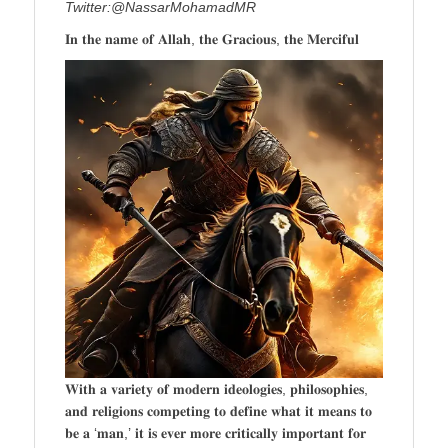
Twitter:@NassarMohamadMR
𝐈𝐧 𝐭𝐡𝐞 𝐧𝐚𝐦𝐞 𝐨𝐟 𝐀𝐥𝐥𝐚𝐡, 𝐭𝐡𝐞 𝐆𝐫𝐚𝐜𝐢𝐨𝐮𝐬, 𝐭𝐡𝐞 𝐌𝐞𝐫𝐜𝐢𝐟𝐮𝐥
𝐖𝐢𝐭𝐡 𝐚 𝐯𝐚𝐫𝐢𝐞𝐭𝐲 𝐨𝐟 𝐦𝐨𝐝𝐞𝐫𝐧 𝐢𝐝𝐞𝐨𝐥𝐨𝐠𝐢𝐞𝐬, 𝐩𝐡𝐢𝐥𝐨𝐬𝐨𝐩𝐡𝐢𝐞𝐬,
𝐚𝐧𝐝 𝐫𝐞𝐥𝐢𝐠𝐢𝐨𝐧𝐬 𝐜𝐨𝐦𝐩𝐞𝐭𝐢𝐧𝐠 𝐭𝐨 𝐝𝐞𝐟𝐢𝐧𝐞 𝐰𝐡𝐚𝐭 𝐢𝐭 𝐦𝐞𝐚𝐧𝐬 𝐭𝐨
𝐛𝐞 𝐚 ‘𝐦𝐚𝐧,’ 𝐢𝐭 𝐢𝐬 𝐞𝐯𝐞𝐫 𝐦𝐨𝐫𝐞 𝐜𝐫𝐢𝐭𝐢𝐜𝐚𝐥𝐥𝐲 𝐢𝐦𝐩𝐨𝐫𝐭𝐚𝐧𝐭 𝐟𝐨𝐫