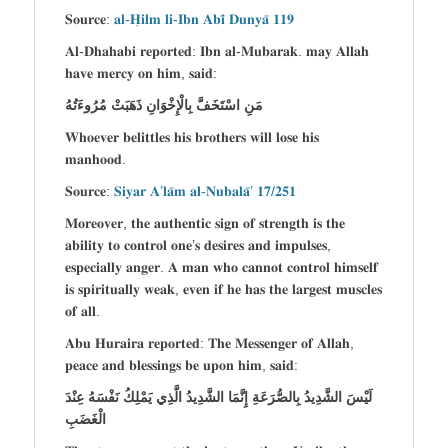
𝐒𝐨𝐮𝐫𝐜𝐞:
𝐚𝐥-𝐇̣𝐢𝐥𝐦 𝐥𝐢-𝐈𝐛𝐧 𝐀𝐛𝐢̄ 𝐃𝐮𝐧𝐲𝐚̄ 𝟏𝟏𝟗
𝐀𝐥-𝐃𝐡𝐚𝐡𝐚𝐛𝐢 𝐫𝐞𝐩𝐨𝐫𝐭𝐞𝐝: 𝐈𝐛𝐧 𝐚𝐥-𝐌𝐮𝐛𝐚𝐫𝐚𝐤. 𝐦𝐚𝐲 𝐀𝐥𝐥𝐚𝐡
𝐡𝐚𝐯𝐞 𝐦𝐞𝐫𝐜𝐲 𝐨𝐧 𝐡𝐢𝐦, 𝐬𝐚𝐢𝐝:
مَنِ اسْتَخَفَّ بِالْإِخْوَانِ ذَهَبَتْ مُرُوءَتُهُ
𝐖𝐡𝐨𝐞𝐯𝐞𝐫 𝐛𝐞𝐥𝐢𝐭𝐭𝐥𝐞𝐬 𝐡𝐢𝐬 𝐛𝐫𝐨𝐭𝐡𝐞𝐫𝐬 𝐰𝐢𝐥𝐥 𝐥𝐨𝐬𝐞 𝐡𝐢𝐬
𝐦𝐚𝐧𝐡𝐨𝐨𝐝.
𝐒𝐨𝐮𝐫𝐜𝐞:
𝐒𝐢𝐲𝐚𝐫 𝐀’𝐥𝐚̄𝐦 𝐚𝐥-𝐍𝐮𝐛𝐚𝐥𝐚̄’ 𝟏𝟕/𝟐𝟓𝟏
𝐌𝐨𝐫𝐞𝐨𝐯𝐞𝐫, 𝐭𝐡𝐞 𝐚𝐮𝐭𝐡𝐞𝐧𝐭𝐢𝐜 𝐬𝐢𝐠𝐧 𝐨𝐟 𝐬𝐭𝐫𝐞𝐧𝐠𝐭𝐡 𝐢𝐬 𝐭𝐡𝐞
𝐚𝐛𝐢𝐥𝐢𝐭𝐲 𝐭𝐨 𝐜𝐨𝐧𝐭𝐫𝐨𝐥 𝐨𝐧𝐞’𝐬 𝐝𝐞𝐬𝐢𝐫𝐞𝐬 𝐚𝐧𝐝 𝐢𝐦𝐩𝐮𝐥𝐬𝐞𝐬,
𝐞𝐬𝐩𝐞𝐜𝐢𝐚𝐥𝐥𝐲 𝐚𝐧𝐠𝐞𝐫. 𝐀 𝐦𝐚𝐧 𝐰𝐡𝐨 𝐜𝐚𝐧𝐧𝐨𝐭 𝐜𝐨𝐧𝐭𝐫𝐨𝐥 𝐡𝐢𝐦𝐬𝐞𝐥𝐟
𝐢𝐬 𝐬𝐩𝐢𝐫𝐢𝐭𝐮𝐚𝐥𝐥𝐲 𝐰𝐞𝐚𝐤, 𝐞𝐯𝐞𝐧 𝐢𝐟 𝐡𝐞 𝐡𝐚𝐬 𝐭𝐡𝐞 𝐥𝐚𝐫𝐠𝐞𝐬𝐭 𝐦𝐮𝐬𝐜𝐥𝐞𝐬
𝐨𝐟 𝐚𝐥𝐥.
𝐀𝐛𝐮 𝐇𝐮𝐫𝐚𝐢𝐫𝐚 𝐫𝐞𝐩𝐨𝐫𝐭𝐞𝐝: 𝐓𝐡𝐞 𝐌𝐞𝐬𝐬𝐞𝐧𝐠𝐞𝐫 𝐨𝐟 𝐀𝐥𝐥𝐚𝐡,
𝐩𝐞𝐚𝐜𝐞 𝐚𝐧𝐝 𝐛𝐥𝐞𝐬𝐬𝐢𝐧𝐠𝐬 𝐛𝐞 𝐮𝐩𝐨𝐧 𝐡𝐢𝐦, 𝐬𝐚𝐢𝐝:
لَيْسَ الشَّدِيدُ بِالصُّرَعَةِ إِنَّمَا الشَّدِيدُ الَّذِي يَمْلِكُ نَفْسَهُ عِنْدَ
الْغَضَبِ