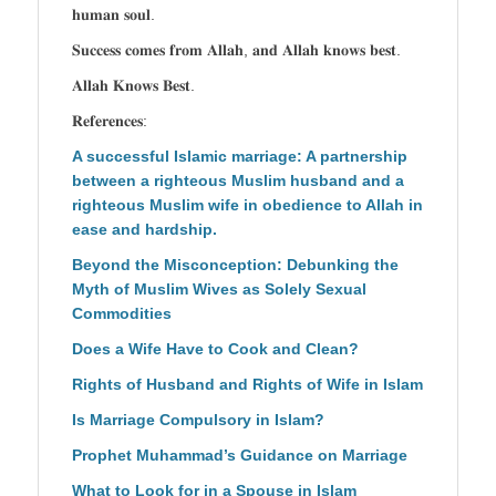
𝐡𝐮𝐦𝐚𝐧 𝐬𝐨𝐮𝐥.
𝐒𝐮𝐜𝐜𝐞𝐬𝐬 𝐜𝐨𝐦𝐞𝐬 𝐟𝐫𝐨𝐦 𝐀𝐥𝐥𝐚𝐡, 𝐚𝐧𝐝 𝐀𝐥𝐥𝐚𝐡 𝐤𝐧𝐨𝐰𝐬 𝐛𝐞𝐬𝐭.
𝐀𝐥𝐥𝐚𝐡 𝐊𝐧𝐨𝐰𝐬 𝐁𝐞𝐬𝐭.
𝐑𝐞𝐟𝐞𝐫𝐞𝐧𝐜𝐞𝐬:
A successful Islamic marriage: A partnership
between a righteous Muslim husband and a
righteous Muslim wife in obedience to Allah in
ease and hardship.
Beyond the Misconception: Debunking the
Myth of Muslim Wives as Solely Sexual
Commodities
Does a Wife Have to Cook and Clean?
Rights of Husband and Rights of Wife in Islam
Is Marriage Compulsory in Islam?
Prophet Muhammad’s Guidance on Marriage
What to Look for in a Spouse in Islam