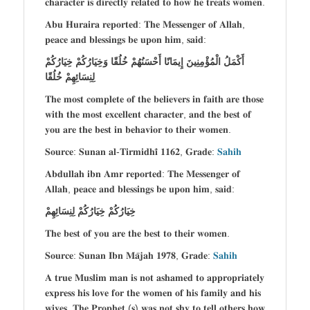
𝐜𝐡𝐚𝐫𝐚𝐜𝐭𝐞𝐫 𝐢𝐬 𝐝𝐢𝐫𝐞𝐜𝐭𝐥𝐲 𝐫𝐞𝐥𝐚𝐭𝐞𝐝 𝐭𝐨 𝐡𝐨𝐰 𝐡𝐞 𝐭𝐫𝐞𝐚𝐭𝐬 𝐰𝐨𝐦𝐞𝐧.
𝐀𝐛𝐮 𝐇𝐮𝐫𝐚𝐢𝐫𝐚 𝐫𝐞𝐩𝐨𝐫𝐭𝐞𝐝: 𝐓𝐡𝐞 𝐌𝐞𝐬𝐬𝐞𝐧𝐠𝐞𝐫 𝐨𝐟 𝐀𝐥𝐥𝐚𝐡,
𝐩𝐞𝐚𝐜𝐞 𝐚𝐧𝐝 𝐛𝐥𝐞𝐬𝐬𝐢𝐧𝐠𝐬 𝐛𝐞 𝐮𝐩𝐨𝐧 𝐡𝐢𝐦, 𝐬𝐚𝐢𝐝:
أَكْمَلُ الْمُؤْمِنِينَ إِيمَانًا أَحْسَنُهُمْ خُلُقًا وَخِيَارُكُمْ خِيَارُكُمْ
لِنِسَائِهِمْ خُلُقًا
𝐓𝐡𝐞 𝐦𝐨𝐬𝐭 𝐜𝐨𝐦𝐩𝐥𝐞𝐭𝐞 𝐨𝐟 𝐭𝐡𝐞 𝐛𝐞𝐥𝐢𝐞𝐯𝐞𝐫𝐬 𝐢𝐧 𝐟𝐚𝐢𝐭𝐡 𝐚𝐫𝐞 𝐭𝐡𝐨𝐬𝐞
𝐰𝐢𝐭𝐡 𝐭𝐡𝐞 𝐦𝐨𝐬𝐭 𝐞𝐱𝐜𝐞𝐥𝐥𝐞𝐧𝐭 𝐜𝐡𝐚𝐫𝐚𝐜𝐭𝐞𝐫, 𝐚𝐧𝐝 𝐭𝐡𝐞 𝐛𝐞𝐬𝐭 𝐨𝐟
𝐲𝐨𝐮 𝐚𝐫𝐞 𝐭𝐡𝐞 𝐛𝐞𝐬𝐭 𝐢𝐧 𝐛𝐞𝐡𝐚𝐯𝐢𝐨𝐫 𝐭𝐨 𝐭𝐡𝐞𝐢𝐫 𝐰𝐨𝐦𝐞𝐧.
𝐒𝐨𝐮𝐫𝐜𝐞: 𝐒𝐮𝐧𝐚𝐧 𝐚𝐥-𝐓𝐢𝐫𝐦𝐢𝐝𝐡𝐢̄ 𝟏𝟏𝟔𝟐, 𝐆𝐫𝐚𝐝𝐞:
𝐒𝐚𝐡𝐢𝐡
𝐀𝐛𝐝𝐮𝐥𝐥𝐚𝐡 𝐢𝐛𝐧 𝐀𝐦𝐫 𝐫𝐞𝐩𝐨𝐫𝐭𝐞𝐝: 𝐓𝐡𝐞 𝐌𝐞𝐬𝐬𝐞𝐧𝐠𝐞𝐫 𝐨𝐟
𝐀𝐥𝐥𝐚𝐡, 𝐩𝐞𝐚𝐜𝐞 𝐚𝐧𝐝 𝐛𝐥𝐞𝐬𝐬𝐢𝐧𝐠𝐬 𝐛𝐞 𝐮𝐩𝐨𝐧 𝐡𝐢𝐦, 𝐬𝐚𝐢𝐝:
خِيَارُكُمْ خِيَارُكُمْ لِنِسَائِهِمْ
𝐓𝐡𝐞 𝐛𝐞𝐬𝐭 𝐨𝐟 𝐲𝐨𝐮 𝐚𝐫𝐞 𝐭𝐡𝐞 𝐛𝐞𝐬𝐭 𝐭𝐨 𝐭𝐡𝐞𝐢𝐫 𝐰𝐨𝐦𝐞𝐧.
𝐒𝐨𝐮𝐫𝐜𝐞: 𝐒𝐮𝐧𝐚𝐧 𝐈𝐛𝐧 𝐌𝐚̄𝐣𝐚𝐡 𝟏𝟗𝟕𝟖, 𝐆𝐫𝐚𝐝𝐞:
𝐒𝐚𝐡𝐢𝐡
𝐀 𝐭𝐫𝐮𝐞 𝐌𝐮𝐬𝐥𝐢𝐦 𝐦𝐚𝐧 𝐢𝐬 𝐧𝐨𝐭 𝐚𝐬𝐡𝐚𝐦𝐞𝐝 𝐭𝐨 𝐚𝐩𝐩𝐫𝐨𝐩𝐫𝐢𝐚𝐭𝐞𝐥𝐲
𝐞𝐱𝐩𝐫𝐞𝐬𝐬 𝐡𝐢𝐬 𝐥𝐨𝐯𝐞 𝐟𝐨𝐫 𝐭𝐡𝐞 𝐰𝐨𝐦𝐞𝐧 𝐨𝐟 𝐡𝐢𝐬 𝐟𝐚𝐦𝐢𝐥𝐲 𝐚𝐧𝐝 𝐡𝐢𝐬
𝐰𝐢𝐯𝐞𝐬. 𝐓𝐡𝐞 𝐏𝐫𝐨𝐩𝐡𝐞𝐭 (𝐬̣) 𝐰𝐚𝐬 𝐧𝐨𝐭 𝐬𝐡𝐲 𝐭𝐨 𝐭𝐞𝐥𝐥 𝐨𝐭𝐡𝐞𝐫𝐬 𝐡𝐨𝐰