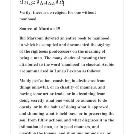
إِنَّهُ لَا دِينَ لِمَنْ لَا مُرُوءَةَ لَهُ
𝐕𝐞𝐫𝐢𝐥𝐲, 𝐭𝐡𝐞𝐫𝐞 𝐢𝐬 𝐧𝐨 𝐫𝐞𝐥𝐢𝐠𝐢𝐨𝐧 𝐟𝐨𝐫 𝐨𝐧𝐞 𝐰𝐢𝐭𝐡𝐨𝐮𝐭
𝐦𝐚𝐧𝐡𝐨𝐨𝐝.
𝐒𝐨𝐮𝐫𝐜𝐞: 𝐚𝐥-𝐌𝐮𝐫𝐮̄’𝐚𝐡 𝟏𝟗
𝐈𝐛𝐧 𝐌𝐚𝐫𝐳𝐛𝐮𝐧 𝐝𝐞𝐯𝐨𝐭𝐞𝐝 𝐚𝐧 𝐞𝐧𝐭𝐢𝐫𝐞 𝐛𝐨𝐨𝐤 𝐭𝐨 𝐦𝐚𝐧𝐡𝐨𝐨𝐝,
𝐢𝐧 𝐰𝐡𝐢𝐜𝐡 𝐡𝐞 𝐜𝐨𝐦𝐩𝐢𝐥𝐞𝐝 𝐚𝐧𝐝 𝐝𝐨𝐜𝐮𝐦𝐞𝐧𝐭𝐞𝐝 𝐭𝐡𝐞 𝐬𝐚𝐲𝐢𝐧𝐠𝐬
𝐨𝐟 𝐭𝐡𝐞 𝐫𝐢𝐠𝐡𝐭𝐞𝐨𝐮𝐬 𝐩𝐫𝐞𝐝𝐞𝐜𝐞𝐬𝐬𝐨𝐫𝐬 𝐨𝐧 𝐭𝐡𝐞 𝐦𝐞𝐚𝐧𝐢𝐧𝐠 𝐨𝐟
𝐛𝐞𝐢𝐧𝐠 𝐚 𝐦𝐚𝐧. 𝐓𝐡𝐞 𝐦𝐚𝐧𝐲 𝐬𝐡𝐚𝐝𝐞𝐬 𝐨𝐟 𝐦𝐞𝐚𝐧𝐢𝐧𝐠 𝐭𝐡𝐞𝐲
𝐚𝐭𝐭𝐫𝐢𝐛𝐮𝐭𝐞𝐝 𝐭𝐨 𝐭𝐡𝐞 𝐰𝐨𝐫𝐝 ‘𝐦𝐚𝐧𝐡𝐨𝐨𝐝’ 𝐢𝐧 𝐜𝐥𝐚𝐬𝐬𝐢𝐜𝐚𝐥 𝐀𝐫𝐚𝐛𝐢𝐜
𝐚𝐫𝐞 𝐬𝐮𝐦𝐦𝐚𝐫𝐢𝐳𝐞𝐝 𝐢𝐧 𝐋𝐚𝐧𝐞’𝐬 𝐋𝐞𝐱𝐢𝐜𝐨𝐧 𝐚𝐬 𝐟𝐨𝐥𝐥𝐨𝐰𝐬:
𝐌𝐚𝐧𝐥𝐲 𝐩𝐞𝐫𝐟𝐞𝐜𝐭𝐢𝐨𝐧, 𝐜𝐨𝐧𝐬𝐢𝐬𝐭𝐢𝐧𝐠 𝐢𝐧 𝐚𝐛𝐬𝐭𝐢𝐧𝐞𝐧𝐜𝐞 𝐟𝐫𝐨𝐦
𝐭𝐡𝐢𝐧𝐠𝐬 𝐮𝐧𝐥𝐚𝐰𝐟𝐮𝐥, 𝐨𝐫 𝐢𝐧 𝐜𝐡𝐚𝐬𝐭𝐢𝐭𝐲 𝐨𝐟 𝐦𝐚𝐧𝐧𝐞𝐫𝐬, 𝐚𝐧𝐝
𝐡𝐚𝐯𝐢𝐧𝐠 𝐬𝐨𝐦𝐞 𝐚𝐫𝐭 𝐨𝐫 𝐭𝐫𝐚𝐝𝐞, 𝐨𝐫 𝐢𝐧 𝐚𝐛𝐬𝐭𝐚𝐢𝐧𝐢𝐧𝐠 𝐟𝐫𝐨𝐦
𝐝𝐨𝐢𝐧𝐠 𝐬𝐞𝐜𝐫𝐞𝐭𝐥𝐲 𝐰𝐡𝐚𝐭 𝐨𝐧𝐞 𝐰𝐨𝐮𝐥𝐝 𝐛𝐞 𝐚𝐬𝐡𝐚𝐦𝐞𝐝 𝐭𝐨 𝐝𝐨
𝐨𝐩𝐞𝐧𝐥𝐲, 𝐨𝐫 𝐢𝐧 𝐭𝐡𝐞 𝐡𝐚𝐛𝐢𝐭 𝐨𝐟 𝐝𝐨𝐢𝐧𝐠 𝐰𝐡𝐚𝐭 𝐢𝐬 𝐚𝐩𝐩𝐫𝐨𝐯𝐞𝐝,
𝐚𝐧𝐝 𝐬𝐡𝐮𝐧𝐧𝐢𝐧𝐠 𝐰𝐡𝐚𝐭 𝐢𝐬 𝐡𝐞𝐥𝐝 𝐛𝐚𝐬𝐞, 𝐨𝐫 𝐢𝐧 𝐩𝐫𝐞𝐬𝐞𝐫𝐯𝐢𝐧𝐠 𝐭𝐡𝐞
𝐬𝐨𝐮𝐥 𝐟𝐫𝐨𝐦 𝐟𝐢𝐥𝐭𝐡𝐲 𝐚𝐜𝐭𝐢𝐨𝐧𝐬, 𝐚𝐧𝐝 𝐰𝐡𝐚𝐭 𝐝𝐢𝐬𝐠𝐫𝐚𝐜𝐞𝐬 𝐢𝐭 𝐢𝐧 𝐭𝐡𝐞
𝐞𝐬𝐭𝐢𝐦𝐚𝐭𝐢𝐨𝐧 𝐨𝐟 𝐦𝐞𝐧, 𝐨𝐫 𝐢𝐧 𝐠𝐨𝐨𝐝 𝐦𝐚𝐧𝐧𝐞𝐫𝐬, 𝐚𝐧𝐝
𝐠𝐮𝐚𝐫𝐝𝐢𝐧𝐠 𝐭𝐡𝐞 𝐭𝐨𝐧𝐠𝐮𝐞, 𝐚𝐧𝐝 𝐬𝐡𝐮𝐧𝐧𝐢𝐧𝐠 𝐢𝐦𝐩𝐮𝐝𝐞𝐧𝐜𝐞, 𝐨𝐫