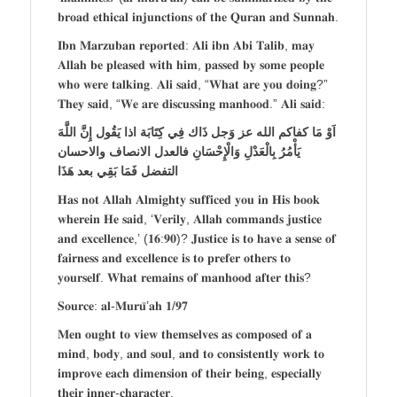
𝐛𝐫𝐨𝐚𝐝 𝐞𝐭𝐡𝐢𝐜𝐚𝐥 𝐢𝐧𝐣𝐮𝐧𝐜𝐭𝐢𝐨𝐧𝐬 𝐨𝐟 𝐭𝐡𝐞 𝐐𝐮𝐫𝐚𝐧 𝐚𝐧𝐝 𝐒𝐮𝐧𝐧𝐚𝐡.
𝐈𝐛𝐧 𝐌𝐚𝐫𝐳𝐮𝐛𝐚𝐧 𝐫𝐞𝐩𝐨𝐫𝐭𝐞𝐝: 𝐀𝐥𝐢 𝐢𝐛𝐧 𝐀𝐛𝐢 𝐓𝐚𝐥𝐢𝐛, 𝐦𝐚𝐲
𝐀𝐥𝐥𝐚𝐡 𝐛𝐞 𝐩𝐥𝐞𝐚𝐬𝐞𝐝 𝐰𝐢𝐭𝐡 𝐡𝐢𝐦, 𝐩𝐚𝐬𝐬𝐞𝐝 𝐛𝐲 𝐬𝐨𝐦𝐞 𝐩𝐞𝐨𝐩𝐥𝐞
𝐰𝐡𝐨 𝐰𝐞𝐫𝐞 𝐭𝐚𝐥𝐤𝐢𝐧𝐠. 𝐀𝐥𝐢 𝐬𝐚𝐢𝐝, “𝐖𝐡𝐚𝐭 𝐚𝐫𝐞 𝐲𝐨𝐮 𝐝𝐨𝐢𝐧𝐠?”
𝐓𝐡𝐞𝐲 𝐬𝐚𝐢𝐝, “𝐖𝐞 𝐚𝐫𝐞 𝐝𝐢𝐬𝐜𝐮𝐬𝐬𝐢𝐧𝐠 𝐦𝐚𝐧𝐡𝐨𝐨𝐝.” 𝐀𝐥𝐢 𝐬𝐚𝐢𝐝:
اَوْ مَا كفاكم الله عز وَجل ذَاك فِي كِتَابَة اذا يَقُول إِنَّ اللَّهَ
يَأْمُرُ بِالْعَدْلِ وَالْإِحْسَانِ فالعدل الانصاف والاحسان
التفضل فَمَا بَقِي بعد هَذَا
𝐇𝐚𝐬 𝐧𝐨𝐭 𝐀𝐥𝐥𝐚𝐡 𝐀𝐥𝐦𝐢𝐠𝐡𝐭𝐲 𝐬𝐮𝐟𝐟𝐢𝐜𝐞𝐝 𝐲𝐨𝐮 𝐢𝐧 𝐇𝐢𝐬 𝐛𝐨𝐨𝐤
𝐰𝐡𝐞𝐫𝐞𝐢𝐧 𝐇𝐞 𝐬𝐚𝐢𝐝, ‘𝐕𝐞𝐫𝐢𝐥𝐲, 𝐀𝐥𝐥𝐚𝐡 𝐜𝐨𝐦𝐦𝐚𝐧𝐝𝐬 𝐣𝐮𝐬𝐭𝐢𝐜𝐞
𝐚𝐧𝐝 𝐞𝐱𝐜𝐞𝐥𝐥𝐞𝐧𝐜𝐞,’ (𝟏𝟔:𝟗𝟎)? 𝐉𝐮𝐬𝐭𝐢𝐜𝐞 𝐢𝐬 𝐭𝐨 𝐡𝐚𝐯𝐞 𝐚 𝐬𝐞𝐧𝐬𝐞 𝐨𝐟
𝐟𝐚𝐢𝐫𝐧𝐞𝐬𝐬 𝐚𝐧𝐝 𝐞𝐱𝐜𝐞𝐥𝐥𝐞𝐧𝐜𝐞 𝐢𝐬 𝐭𝐨 𝐩𝐫𝐞𝐟𝐞𝐫 𝐨𝐭𝐡𝐞𝐫𝐬 𝐭𝐨
𝐲𝐨𝐮𝐫𝐬𝐞𝐥𝐟. 𝐖𝐡𝐚𝐭 𝐫𝐞𝐦𝐚𝐢𝐧𝐬 𝐨𝐟 𝐦𝐚𝐧𝐡𝐨𝐨𝐝 𝐚𝐟𝐭𝐞𝐫 𝐭𝐡𝐢𝐬?
𝐒𝐨𝐮𝐫𝐜𝐞: 𝐚𝐥-𝐌𝐮𝐫𝐮̄’𝐚𝐡 𝟏/𝟗𝟕
𝐌𝐞𝐧 𝐨𝐮𝐠𝐡𝐭 𝐭𝐨 𝐯𝐢𝐞𝐰 𝐭𝐡𝐞𝐦𝐬𝐞𝐥𝐯𝐞𝐬 𝐚𝐬 𝐜𝐨𝐦𝐩𝐨𝐬𝐞𝐝 𝐨𝐟 𝐚
𝐦𝐢𝐧𝐝, 𝐛𝐨𝐝𝐲, 𝐚𝐧𝐝 𝐬𝐨𝐮𝐥, 𝐚𝐧𝐝 𝐭𝐨 𝐜𝐨𝐧𝐬𝐢𝐬𝐭𝐞𝐧𝐭𝐥𝐲 𝐰𝐨𝐫𝐤 𝐭𝐨
𝐢𝐦𝐩𝐫𝐨𝐯𝐞 𝐞𝐚𝐜𝐡 𝐝𝐢𝐦𝐞𝐧𝐬𝐢𝐨𝐧 𝐨𝐟 𝐭𝐡𝐞𝐢𝐫 𝐛𝐞𝐢𝐧𝐠, 𝐞𝐬𝐩𝐞𝐜𝐢𝐚𝐥𝐥𝐲
𝐭𝐡𝐞𝐢𝐫 𝐢𝐧𝐧𝐞𝐫-𝐜𝐡𝐚𝐫𝐚𝐜𝐭𝐞𝐫.