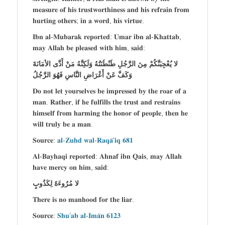
𝐦𝐞𝐚𝐬𝐮𝐫𝐞 𝐨𝐟 𝐡𝐢𝐬 𝐭𝐫𝐮𝐬𝐭𝐰𝐨𝐫𝐭𝐡𝐢𝐧𝐞𝐬𝐬 𝐚𝐧𝐝 𝐡𝐢𝐬 𝐫𝐞𝐟𝐫𝐚𝐢𝐧 𝐟𝐫𝐨𝐦
𝐡𝐮𝐫𝐭𝐢𝐧𝐠 𝐨𝐭𝐡𝐞𝐫𝐬; 𝐢𝐧 𝐚 𝐰𝐨𝐫𝐝, 𝐡𝐢𝐬 𝐯𝐢𝐫𝐭𝐮𝐞.
𝐈𝐛𝐧 𝐚𝐥-𝐌𝐮𝐛𝐚𝐫𝐚𝐤 𝐫𝐞𝐩𝐨𝐫𝐭𝐞𝐝: 𝐔𝐦𝐚𝐫 𝐢𝐛𝐧 𝐚𝐥-𝐊𝐡𝐚𝐭𝐭𝐚𝐛,
𝐦𝐚𝐲 𝐀𝐥𝐥𝐚𝐡 𝐛𝐞 𝐩𝐥𝐞𝐚𝐬𝐞𝐝 𝐰𝐢𝐭𝐡 𝐡𝐢𝐦, 𝐬𝐚𝐢𝐝:
لا يُعْجِبَنَّكُمْ مِنَ الرَّجُلِ طَنْطَنَتُهُ وَلَكِنَّهُ مَنْ أَدَّى الأمَانَةَ
وَكَفَّ عَنْ أَعْرَاضِ النَّاسِ فَهُوَ الرَّجُلُ
𝐃𝐨 𝐧𝐨𝐭 𝐥𝐞𝐭 𝐲𝐨𝐮𝐫𝐬𝐞𝐥𝐯𝐞𝐬 𝐛𝐞 𝐢𝐦𝐩𝐫𝐞𝐬𝐬𝐞𝐝 𝐛𝐲 𝐭𝐡𝐞 𝐫𝐨𝐚𝐫 𝐨𝐟 𝐚
𝐦𝐚𝐧. 𝐑𝐚𝐭𝐡𝐞𝐫, 𝐢𝐟 𝐡𝐞 𝐟𝐮𝐥𝐟𝐢𝐥𝐥𝐬 𝐭𝐡𝐞 𝐭𝐫𝐮𝐬𝐭 𝐚𝐧𝐝 𝐫𝐞𝐬𝐭𝐫𝐚𝐢𝐧𝐬
𝐡𝐢𝐦𝐬𝐞𝐥𝐟 𝐟𝐫𝐨𝐦 𝐡𝐚𝐫𝐦𝐢𝐧𝐠 𝐭𝐡𝐞 𝐡𝐨𝐧𝐨𝐫 𝐨𝐟 𝐩𝐞𝐨𝐩𝐥𝐞, 𝐭𝐡𝐞𝐧 𝐡𝐞
𝐰𝐢𝐥𝐥 𝐭𝐫𝐮𝐥𝐲 𝐛𝐞 𝐚 𝐦𝐚𝐧.
𝐒𝐨𝐮𝐫𝐜𝐞:
𝐚𝐥-𝐙𝐮𝐡𝐝 𝐰𝐚𝐥-𝐑𝐚𝐪𝐚̄’𝐢𝐪 𝟔𝟖𝟏
𝐀𝐥-𝐁𝐚𝐲𝐡𝐚𝐪𝐢 𝐫𝐞𝐩𝐨𝐫𝐭𝐞𝐝: 𝐀𝐡𝐧𝐚𝐟 𝐢𝐛𝐧 𝐐𝐚𝐢𝐬, 𝐦𝐚𝐲 𝐀𝐥𝐥𝐚𝐡
𝐡𝐚𝐯𝐞 𝐦𝐞𝐫𝐜𝐲 𝐨𝐧 𝐡𝐢𝐦, 𝐬𝐚𝐢𝐝:
لا مُرُوءَةَ لِكَذُوبٍ
𝐓𝐡𝐞𝐫𝐞 𝐢𝐬 𝐧𝐨 𝐦𝐚𝐧𝐡𝐨𝐨𝐝 𝐟𝐨𝐫 𝐭𝐡𝐞 𝐥𝐢𝐚𝐫.
𝐒𝐨𝐮𝐫𝐜𝐞:
𝐒𝐡𝐮’𝐚𝐛 𝐚𝐥-𝐈𝐦𝐚̄𝐧 𝟔𝟏𝟐𝟑