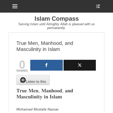
Menu
Show
Heade
Sideb
Islam Compass
Conte
Serving Islam until Almighty Allah is pleased with us
permanently.
True Men, Manhood, and
Masculinity in Islam
0
SHARES
Listen to this
𝐓𝐫𝐮𝐞 𝐌𝐞𝐧, 𝐌𝐚𝐧𝐡𝐨𝐨𝐝, 𝐚𝐧𝐝
𝐌𝐚𝐬𝐜𝐮𝐥𝐢𝐧𝐢𝐭𝐲 𝐢𝐧 𝐈𝐬𝐥𝐚𝐦
Mohamad Mostafa Nassar