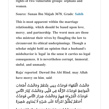
𝐫𝐢𝐠𝐡𝐭𝐬 𝐨𝐟 𝐭𝐰𝐨 𝐯𝐮𝐥𝐧𝐞𝐫𝐚𝐛𝐥𝐞 𝐠𝐫𝐨𝐮𝐩𝐬: 𝐨𝐫𝐩𝐡𝐚𝐧𝐬 𝐚𝐧𝐝
𝐰𝐨𝐦𝐞𝐧.
𝐒𝐨𝐮𝐫𝐜𝐞: 𝐒𝐮𝐧𝐚𝐧 𝐈𝐛𝐧 𝐌𝐚̄𝐣𝐚𝐡 𝟑𝟔𝟕𝟖, 𝐆𝐫𝐚𝐝𝐞:
𝐒𝐚𝐡𝐢𝐡
𝐓𝐡𝐢𝐬 𝐢𝐬 𝐦𝐨𝐬𝐭 𝐚𝐩𝐩𝐚𝐫𝐞𝐧𝐭 𝐰𝐢𝐭𝐡𝐢𝐧 𝐭𝐡𝐞 𝐦𝐚𝐫𝐫𝐢𝐚𝐠𝐞
𝐫𝐞𝐥𝐚𝐭𝐢𝐨𝐧𝐬𝐡𝐢𝐩, 𝐰𝐡𝐢𝐜𝐡 𝐬𝐡𝐨𝐮𝐥𝐝 𝐛𝐞 𝐛𝐚𝐬𝐞𝐝 𝐮𝐩𝐨𝐧 𝐥𝐨𝐯𝐞,
𝐦𝐞𝐫𝐜𝐲, 𝐚𝐧𝐝 𝐩𝐚𝐫𝐭𝐧𝐞𝐫𝐬𝐡𝐢𝐩. 𝐓𝐡𝐞 𝐰𝐨𝐫𝐬𝐭 𝐦𝐞𝐧 𝐚𝐫𝐞 𝐭𝐡𝐨𝐬𝐞
𝐰𝐡𝐨 𝐦𝐢𝐬𝐭𝐫𝐞𝐚𝐭 𝐭𝐡𝐞𝐢𝐫 𝐰𝐢𝐯𝐞𝐬 𝐛𝐲 𝐟𝐢𝐧𝐚𝐠𝐥𝐢𝐧𝐠 𝐭𝐡𝐞 𝐥𝐚𝐰 𝐭𝐨
𝐜𝐢𝐫𝐜𝐮𝐦𝐯𝐞𝐧𝐭 𝐢𝐭𝐬 𝐞𝐭𝐡𝐢𝐜𝐚𝐥 𝐮𝐧𝐝𝐞𝐫𝐩𝐢𝐧𝐧𝐢𝐧𝐠𝐬. 𝐓𝐡𝐨𝐮𝐠𝐡 𝐚
𝐬𝐜𝐡𝐨𝐥𝐚𝐫 𝐦𝐢𝐠𝐡𝐭 𝐡𝐨𝐥𝐝 𝐚𝐧 𝐨𝐩𝐢𝐧𝐢𝐨𝐧 𝐭𝐡𝐚𝐭 𝐚 𝐡𝐮𝐬𝐛𝐚𝐧𝐝’𝐬
𝐦𝐢𝐬𝐛𝐞𝐡𝐚𝐯𝐢𝐨𝐫 𝐢𝐬 ‘𝐥𝐞𝐠𝐚𝐥’ 𝐢𝐧 𝐭𝐡𝐞 𝐬𝐞𝐧𝐬𝐞 𝐢𝐭 𝐜𝐚𝐫𝐫𝐢𝐞𝐬 𝐧𝐨 𝐥𝐞𝐠𝐚𝐥
𝐜𝐨𝐧𝐬𝐞𝐪𝐮𝐞𝐧𝐜𝐞𝐬, 𝐢𝐭 𝐢𝐬 𝐧𝐞𝐯𝐞𝐫𝐭𝐡𝐞𝐥𝐞𝐬𝐬 𝐜𝐨𝐫𝐫𝐮𝐩𝐭, 𝐢𝐦𝐦𝐨𝐫𝐚𝐥,
𝐬𝐢𝐧𝐟𝐮𝐥, 𝐚𝐧𝐝 𝐮𝐧𝐦𝐚𝐧𝐥𝐲.
𝐑𝐚𝐣𝐚’ 𝐫𝐞𝐩𝐨𝐫𝐭𝐞𝐝: 𝐃𝐚𝐰𝐮𝐝 𝐢𝐛𝐧 𝐀𝐛𝐢 𝐇𝐢𝐧𝐝, 𝐦𝐚𝐲 𝐀𝐥𝐥𝐚𝐡
𝐡𝐚𝐯𝐞 𝐦𝐞𝐫𝐜𝐲 𝐨𝐧 𝐡𝐢𝐦, 𝐬𝐚𝐢𝐝:
جَالَسْتُ الْفُقَهَاءَ فَوَجَدْتُ دِينِي عِنْدَهُمْ وَجَالَسْتُ أَصْحَابَ
الْمَوَاعِظِ فَوَجَدْتُ الرِّقَّةَ فِي قَلْبِي وَجَالَسْتُ كِبَارَ النَّاسِ
فَوَجَدْتُ الْمُرُوءَةَ فِيهِمْ وَجَالَسْتُ شِرَارَ النَّاسِ فَوَجَدْتُ
أَحَدَهُمْ يُطَلِّقُ امْرَأَتَهُ عَلَى شَيْءٍ لَا يُسَاوِي شَعِيرَةً