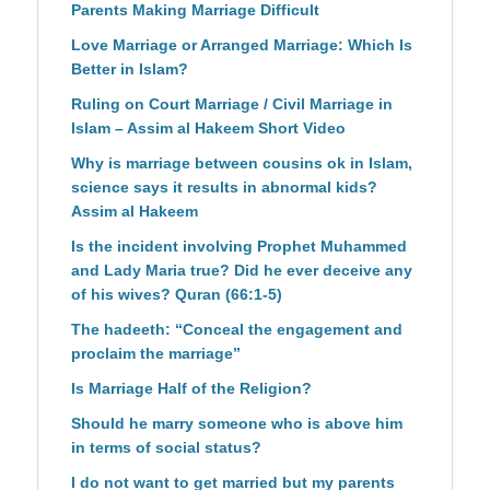
Parents Making Marriage Difficult
Love Marriage or Arranged Marriage: Which Is
Better in Islam?
Ruling on Court Marriage / Civil Marriage in
Islam – Assim al Hakeem Short Video
Why is marriage between cousins ok in Islam,
science says it results in abnormal kids?
Assim al Hakeem
Is the incident involving Prophet Muhammed
and Lady Maria true? Did he ever deceive any
of his wives? Quran (66:1-5)
The hadeeth: “Conceal the engagement and
proclaim the marriage”
Is Marriage Half of the Religion?
Should he marry someone who is above him
in terms of social status?
I do not want to get married but my parents