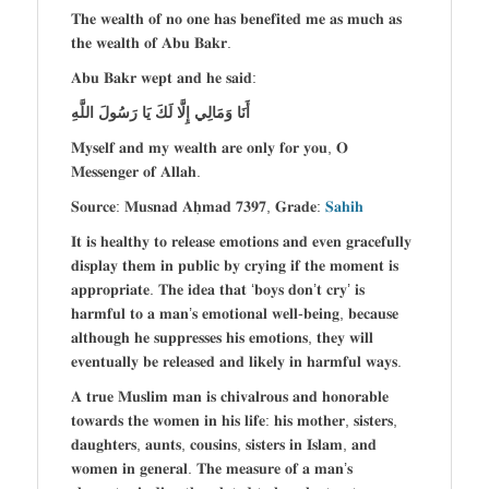
𝐓𝐡𝐞 𝐰𝐞𝐚𝐥𝐭𝐡 𝐨𝐟 𝐧𝐨 𝐨𝐧𝐞 𝐡𝐚𝐬 𝐛𝐞𝐧𝐞𝐟𝐢𝐭𝐞𝐝 𝐦𝐞 𝐚𝐬 𝐦𝐮𝐜𝐡 𝐚𝐬
𝐭𝐡𝐞 𝐰𝐞𝐚𝐥𝐭𝐡 𝐨𝐟 𝐀𝐛𝐮 𝐁𝐚𝐤𝐫.
𝐀𝐛𝐮 𝐁𝐚𝐤𝐫 𝐰𝐞𝐩𝐭 𝐚𝐧𝐝 𝐡𝐞 𝐬𝐚𝐢𝐝:
أَنَا وَمَالِي إِلَّا لَكَ يَا رَسُولَ اللَّهِ
𝐌𝐲𝐬𝐞𝐥𝐟 𝐚𝐧𝐝 𝐦𝐲 𝐰𝐞𝐚𝐥𝐭𝐡 𝐚𝐫𝐞 𝐨𝐧𝐥𝐲 𝐟𝐨𝐫 𝐲𝐨𝐮, 𝐎
𝐌𝐞𝐬𝐬𝐞𝐧𝐠𝐞𝐫 𝐨𝐟 𝐀𝐥𝐥𝐚𝐡.
𝐒𝐨𝐮𝐫𝐜𝐞: 𝐌𝐮𝐬𝐧𝐚𝐝 𝐀𝐡̣𝐦𝐚𝐝 𝟕𝟑𝟗𝟕, 𝐆𝐫𝐚𝐝𝐞:
𝐒𝐚𝐡𝐢𝐡
𝐈𝐭 𝐢𝐬 𝐡𝐞𝐚𝐥𝐭𝐡𝐲 𝐭𝐨 𝐫𝐞𝐥𝐞𝐚𝐬𝐞 𝐞𝐦𝐨𝐭𝐢𝐨𝐧𝐬 𝐚𝐧𝐝 𝐞𝐯𝐞𝐧 𝐠𝐫𝐚𝐜𝐞𝐟𝐮𝐥𝐥𝐲
𝐝𝐢𝐬𝐩𝐥𝐚𝐲 𝐭𝐡𝐞𝐦 𝐢𝐧 𝐩𝐮𝐛𝐥𝐢𝐜 𝐛𝐲 𝐜𝐫𝐲𝐢𝐧𝐠 𝐢𝐟 𝐭𝐡𝐞 𝐦𝐨𝐦𝐞𝐧𝐭 𝐢𝐬
𝐚𝐩𝐩𝐫𝐨𝐩𝐫𝐢𝐚𝐭𝐞. 𝐓𝐡𝐞 𝐢𝐝𝐞𝐚 𝐭𝐡𝐚𝐭 ‘𝐛𝐨𝐲𝐬 𝐝𝐨𝐧’𝐭 𝐜𝐫𝐲’ 𝐢𝐬
𝐡𝐚𝐫𝐦𝐟𝐮𝐥 𝐭𝐨 𝐚 𝐦𝐚𝐧’𝐬 𝐞𝐦𝐨𝐭𝐢𝐨𝐧𝐚𝐥 𝐰𝐞𝐥𝐥-𝐛𝐞𝐢𝐧𝐠, 𝐛𝐞𝐜𝐚𝐮𝐬𝐞
𝐚𝐥𝐭𝐡𝐨𝐮𝐠𝐡 𝐡𝐞 𝐬𝐮𝐩𝐩𝐫𝐞𝐬𝐬𝐞𝐬 𝐡𝐢𝐬 𝐞𝐦𝐨𝐭𝐢𝐨𝐧𝐬, 𝐭𝐡𝐞𝐲 𝐰𝐢𝐥𝐥
𝐞𝐯𝐞𝐧𝐭𝐮𝐚𝐥𝐥𝐲 𝐛𝐞 𝐫𝐞𝐥𝐞𝐚𝐬𝐞𝐝 𝐚𝐧𝐝 𝐥𝐢𝐤𝐞𝐥𝐲 𝐢𝐧 𝐡𝐚𝐫𝐦𝐟𝐮𝐥 𝐰𝐚𝐲𝐬.
𝐀 𝐭𝐫𝐮𝐞 𝐌𝐮𝐬𝐥𝐢𝐦 𝐦𝐚𝐧 𝐢𝐬 𝐜𝐡𝐢𝐯𝐚𝐥𝐫𝐨𝐮𝐬 𝐚𝐧𝐝 𝐡𝐨𝐧𝐨𝐫𝐚𝐛𝐥𝐞
𝐭𝐨𝐰𝐚𝐫𝐝𝐬 𝐭𝐡𝐞 𝐰𝐨𝐦𝐞𝐧 𝐢𝐧 𝐡𝐢𝐬 𝐥𝐢𝐟𝐞: 𝐡𝐢𝐬 𝐦𝐨𝐭𝐡𝐞𝐫, 𝐬𝐢𝐬𝐭𝐞𝐫𝐬,
𝐝𝐚𝐮𝐠𝐡𝐭𝐞𝐫𝐬, 𝐚𝐮𝐧𝐭𝐬, 𝐜𝐨𝐮𝐬𝐢𝐧𝐬, 𝐬𝐢𝐬𝐭𝐞𝐫𝐬 𝐢𝐧 𝐈𝐬𝐥𝐚𝐦, 𝐚𝐧𝐝
𝐰𝐨𝐦𝐞𝐧 𝐢𝐧 𝐠𝐞𝐧𝐞𝐫𝐚𝐥. 𝐓𝐡𝐞 𝐦𝐞𝐚𝐬𝐮𝐫𝐞 𝐨𝐟 𝐚 𝐦𝐚𝐧’𝐬