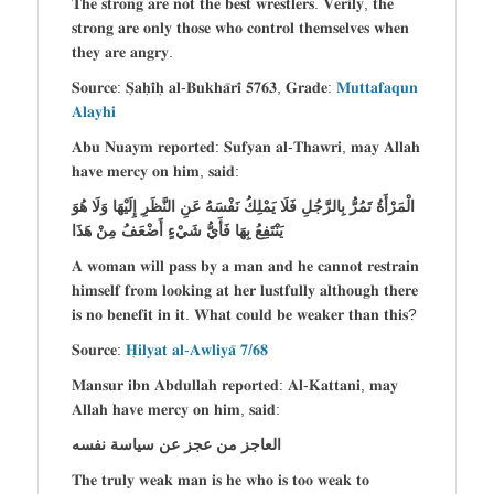
𝐓𝐡𝐞 𝐬𝐭𝐫𝐨𝐧𝐠 𝐚𝐫𝐞 𝐧𝐨𝐭 𝐭𝐡𝐞 𝐛𝐞𝐬𝐭 𝐰𝐫𝐞𝐬𝐭𝐥𝐞𝐫𝐬. 𝐕𝐞𝐫𝐢𝐥𝐲, 𝐭𝐡𝐞
𝐬𝐭𝐫𝐨𝐧𝐠 𝐚𝐫𝐞 𝐨𝐧𝐥𝐲 𝐭𝐡𝐨𝐬𝐞 𝐰𝐡𝐨 𝐜𝐨𝐧𝐭𝐫𝐨𝐥 𝐭𝐡𝐞𝐦𝐬𝐞𝐥𝐯𝐞𝐬 𝐰𝐡𝐞𝐧
𝐭𝐡𝐞𝐲 𝐚𝐫𝐞 𝐚𝐧𝐠𝐫𝐲.
𝐒𝐨𝐮𝐫𝐜𝐞: 𝐒̣𝐚𝐡̣𝐢̄𝐡̣ 𝐚𝐥-𝐁𝐮𝐤𝐡𝐚̄𝐫𝐢̄ 𝟓𝟕𝟔𝟑, 𝐆𝐫𝐚𝐝𝐞:
𝐌𝐮𝐭𝐭𝐚𝐟𝐚𝐪𝐮𝐧
𝐀𝐥𝐚𝐲𝐡𝐢
𝐀𝐛𝐮 𝐍𝐮𝐚𝐲𝐦 𝐫𝐞𝐩𝐨𝐫𝐭𝐞𝐝: 𝐒𝐮𝐟𝐲𝐚𝐧 𝐚𝐥-𝐓𝐡𝐚𝐰𝐫𝐢, 𝐦𝐚𝐲 𝐀𝐥𝐥𝐚𝐡
𝐡𝐚𝐯𝐞 𝐦𝐞𝐫𝐜𝐲 𝐨𝐧 𝐡𝐢𝐦, 𝐬𝐚𝐢𝐝:
الْمَرْأَةُ تَمُرُّ بِالرَّجُلِ فَلَا يَمْلِكُ نَفْسَهُ عَنِ النَّظَرِ إِلَيْهَا وَلَا هُوَ
يَنْتَفِعُ بِهَا فَأَيُّ شَيْءٍ أَضْعَفُ مِنْ هَذَا
𝐀 𝐰𝐨𝐦𝐚𝐧 𝐰𝐢𝐥𝐥 𝐩𝐚𝐬𝐬 𝐛𝐲 𝐚 𝐦𝐚𝐧 𝐚𝐧𝐝 𝐡𝐞 𝐜𝐚𝐧𝐧𝐨𝐭 𝐫𝐞𝐬𝐭𝐫𝐚𝐢𝐧
𝐡𝐢𝐦𝐬𝐞𝐥𝐟 𝐟𝐫𝐨𝐦 𝐥𝐨𝐨𝐤𝐢𝐧𝐠 𝐚𝐭 𝐡𝐞𝐫 𝐥𝐮𝐬𝐭𝐟𝐮𝐥𝐥𝐲 𝐚𝐥𝐭𝐡𝐨𝐮𝐠𝐡 𝐭𝐡𝐞𝐫𝐞
𝐢𝐬 𝐧𝐨 𝐛𝐞𝐧𝐞𝐟𝐢𝐭 𝐢𝐧 𝐢𝐭. 𝐖𝐡𝐚𝐭 𝐜𝐨𝐮𝐥𝐝 𝐛𝐞 𝐰𝐞𝐚𝐤𝐞𝐫 𝐭𝐡𝐚𝐧 𝐭𝐡𝐢𝐬?
𝐒𝐨𝐮𝐫𝐜𝐞:
𝐇̣𝐢𝐥𝐲𝐚𝐭 𝐚𝐥-𝐀𝐰𝐥𝐢𝐲𝐚̄ 𝟕/𝟔𝟖
𝐌𝐚𝐧𝐬𝐮𝐫 𝐢𝐛𝐧 𝐀𝐛𝐝𝐮𝐥𝐥𝐚𝐡 𝐫𝐞𝐩𝐨𝐫𝐭𝐞𝐝: 𝐀𝐥-𝐊𝐚𝐭𝐭𝐚𝐧𝐢, 𝐦𝐚𝐲
𝐀𝐥𝐥𝐚𝐡 𝐡𝐚𝐯𝐞 𝐦𝐞𝐫𝐜𝐲 𝐨𝐧 𝐡𝐢𝐦, 𝐬𝐚𝐢𝐝:
العاجز من عجز عن سياسة نفسه
𝐓𝐡𝐞 𝐭𝐫𝐮𝐥𝐲 𝐰𝐞𝐚𝐤 𝐦𝐚𝐧 𝐢𝐬 𝐡𝐞 𝐰𝐡𝐨 𝐢𝐬 𝐭𝐨𝐨 𝐰𝐞𝐚𝐤 𝐭𝐨