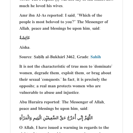
𝐦𝐮𝐜𝐡 𝐡𝐞 𝐥𝐨𝐯𝐞𝐝 𝐡𝐢𝐬 𝐰𝐢𝐯𝐞𝐬.
𝐀𝐦𝐫 𝐢𝐛𝐧 𝐀𝐥-𝐀𝐬 𝐫𝐞𝐩𝐨𝐫𝐭𝐞𝐝: 𝐈 𝐬𝐚𝐢𝐝, “𝐖𝐡𝐢𝐜𝐡 𝐨𝐟 𝐭𝐡𝐞
𝐩𝐞𝐨𝐩𝐥𝐞 𝐢𝐬 𝐦𝐨𝐬𝐭 𝐛𝐞𝐥𝐨𝐯𝐞𝐝 𝐭𝐨 𝐲𝐨𝐮?” 𝐓𝐡𝐞 𝐌𝐞𝐬𝐬𝐞𝐧𝐠𝐞𝐫 𝐨𝐟
𝐀𝐥𝐥𝐚𝐡, 𝐩𝐞𝐚𝐜𝐞 𝐚𝐧𝐝 𝐛𝐥𝐞𝐬𝐬𝐢𝐧𝐠𝐬 𝐛𝐞 𝐮𝐩𝐨𝐧 𝐡𝐢𝐦, 𝐬𝐚𝐢𝐝:
عَائِشَةُ
𝐀𝐢𝐬𝐡𝐚.
𝐒𝐨𝐮𝐫𝐜𝐞: 𝐒̣𝐚𝐡̣𝐢̄𝐡̣ 𝐚𝐥-𝐁𝐮𝐤𝐡𝐚̄𝐫𝐢̄ 𝟑𝟒𝟔𝟐, 𝐆𝐫𝐚𝐝𝐞:
𝐒𝐚𝐡𝐢𝐡
𝐈𝐭 𝐢𝐬 𝐧𝐨𝐭 𝐭𝐡𝐞 𝐜𝐡𝐚𝐫𝐚𝐜𝐭𝐞𝐫𝐢𝐬𝐭𝐢𝐜 𝐨𝐟 𝐭𝐫𝐮𝐞 𝐦𝐞𝐧 𝐭𝐨 ‘𝐝𝐨𝐦𝐢𝐧𝐚𝐭𝐞’
𝐰𝐨𝐦𝐞𝐧, 𝐝𝐞𝐠𝐫𝐚𝐝𝐞 𝐭𝐡𝐞𝐦, 𝐞𝐱𝐩𝐥𝐨𝐢𝐭 𝐭𝐡𝐞𝐦, 𝐨𝐫 𝐛𝐫𝐚𝐠 𝐚𝐛𝐨𝐮𝐭
𝐭𝐡𝐞𝐢𝐫 𝐬𝐞𝐱𝐮𝐚𝐥 ‘𝐜𝐨𝐧𝐪𝐮𝐞𝐬𝐭𝐬.’ 𝐈𝐧 𝐟𝐚𝐜𝐭, 𝐢𝐭 𝐢𝐬 𝐩𝐫𝐞𝐜𝐢𝐬𝐞𝐥𝐲 𝐭𝐡𝐞
𝐨𝐩𝐩𝐨𝐬𝐢𝐭𝐞; 𝐚 𝐫𝐞𝐚𝐥 𝐦𝐚𝐧 𝐩𝐫𝐨𝐭𝐞𝐜𝐭𝐬 𝐰𝐨𝐦𝐞𝐧 𝐰𝐡𝐨 𝐚𝐫𝐞
𝐯𝐮𝐥𝐧𝐞𝐫𝐚𝐛𝐥𝐞 𝐭𝐨 𝐚𝐛𝐮𝐬𝐞 𝐚𝐧𝐝 𝐢𝐧𝐣𝐮𝐬𝐭𝐢𝐜𝐞.
𝐀𝐛𝐮 𝐇𝐮𝐫𝐚𝐢𝐫𝐚 𝐫𝐞𝐩𝐨𝐫𝐭𝐞𝐝: 𝐓𝐡𝐞 𝐌𝐞𝐬𝐬𝐞𝐧𝐠𝐞𝐫 𝐨𝐟 𝐀𝐥𝐥𝐚𝐡,
𝐩𝐞𝐚𝐜𝐞 𝐚𝐧𝐝 𝐛𝐥𝐞𝐬𝐬𝐢𝐧𝐠𝐬 𝐛𝐞 𝐮𝐩𝐨𝐧 𝐡𝐢𝐦, 𝐬𝐚𝐢𝐝:
اللَّهُمَّ إِنِّي أُحَرِّجُ حَقَّ الضَّعِيفَيْنِ الْيَتِيمِ وَالْمَرْأَةِ
𝐎 𝐀𝐥𝐥𝐚𝐡, 𝐈 𝐡𝐚𝐯𝐞 𝐢𝐬𝐬𝐮𝐞𝐝 𝐚 𝐰𝐚𝐫𝐧𝐢𝐧𝐠 𝐢𝐧 𝐫𝐞𝐠𝐚𝐫𝐝𝐬 𝐭𝐨 𝐭𝐡𝐞