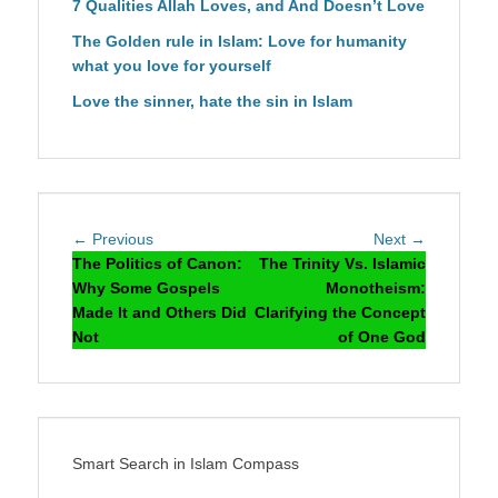
7 Qualities Allah Loves, and And Doesn’t Love
The Golden rule in Islam: Love for humanity
what you love for yourself
Love the sinner, hate the sin in Islam
Post
Previous
Next
← Previous
Next →
navigation
post:
post:
The Politics of Canon:
The Trinity Vs. Islamic
Why Some Gospels
Monotheism:
Made It and Others Did
Clarifying the Concept
Not
of One God
Smart Search in Islam Compass