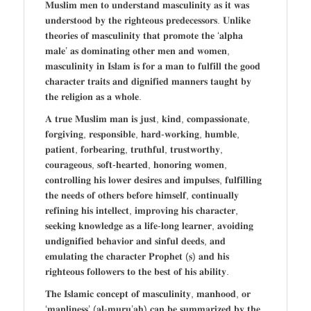
𝐌𝐮𝐬𝐥𝐢𝐦 𝐦𝐞𝐧 𝐭𝐨 𝐮𝐧𝐝𝐞𝐫𝐬𝐭𝐚𝐧𝐝 𝐦𝐚𝐬𝐜𝐮𝐥𝐢𝐧𝐢𝐭𝐲 𝐚𝐬 𝐢𝐭 𝐰𝐚𝐬
𝐮𝐧𝐝𝐞𝐫𝐬𝐭𝐨𝐨𝐝 𝐛𝐲 𝐭𝐡𝐞 𝐫𝐢𝐠𝐡𝐭𝐞𝐨𝐮𝐬 𝐩𝐫𝐞𝐝𝐞𝐜𝐞𝐬𝐬𝐨𝐫𝐬. 𝐔𝐧𝐥𝐢𝐤𝐞
𝐭𝐡𝐞𝐨𝐫𝐢𝐞𝐬 𝐨𝐟 𝐦𝐚𝐬𝐜𝐮𝐥𝐢𝐧𝐢𝐭𝐲 𝐭𝐡𝐚𝐭 𝐩𝐫𝐨𝐦𝐨𝐭𝐞 𝐭𝐡𝐞 ‘𝐚𝐥𝐩𝐡𝐚
𝐦𝐚𝐥𝐞’ 𝐚𝐬 𝐝𝐨𝐦𝐢𝐧𝐚𝐭𝐢𝐧𝐠 𝐨𝐭𝐡𝐞𝐫 𝐦𝐞𝐧 𝐚𝐧𝐝 𝐰𝐨𝐦𝐞𝐧,
𝐦𝐚𝐬𝐜𝐮𝐥𝐢𝐧𝐢𝐭𝐲 𝐢𝐧 𝐈𝐬𝐥𝐚𝐦 𝐢𝐬 𝐟𝐨𝐫 𝐚 𝐦𝐚𝐧 𝐭𝐨 𝐟𝐮𝐥𝐟𝐢𝐥𝐥 𝐭𝐡𝐞 𝐠𝐨𝐨𝐝
𝐜𝐡𝐚𝐫𝐚𝐜𝐭𝐞𝐫 𝐭𝐫𝐚𝐢𝐭𝐬 𝐚𝐧𝐝 𝐝𝐢𝐠𝐧𝐢𝐟𝐢𝐞𝐝 𝐦𝐚𝐧𝐧𝐞𝐫𝐬 𝐭𝐚𝐮𝐠𝐡𝐭 𝐛𝐲
𝐭𝐡𝐞 𝐫𝐞𝐥𝐢𝐠𝐢𝐨𝐧 𝐚𝐬 𝐚 𝐰𝐡𝐨𝐥𝐞.
𝐀 𝐭𝐫𝐮𝐞 𝐌𝐮𝐬𝐥𝐢𝐦 𝐦𝐚𝐧 𝐢𝐬 𝐣𝐮𝐬𝐭, 𝐤𝐢𝐧𝐝, 𝐜𝐨𝐦𝐩𝐚𝐬𝐬𝐢𝐨𝐧𝐚𝐭𝐞,
𝐟𝐨𝐫𝐠𝐢𝐯𝐢𝐧𝐠, 𝐫𝐞𝐬𝐩𝐨𝐧𝐬𝐢𝐛𝐥𝐞, 𝐡𝐚𝐫𝐝-𝐰𝐨𝐫𝐤𝐢𝐧𝐠, 𝐡𝐮𝐦𝐛𝐥𝐞,
𝐩𝐚𝐭𝐢𝐞𝐧𝐭, 𝐟𝐨𝐫𝐛𝐞𝐚𝐫𝐢𝐧𝐠, 𝐭𝐫𝐮𝐭𝐡𝐟𝐮𝐥, 𝐭𝐫𝐮𝐬𝐭𝐰𝐨𝐫𝐭𝐡𝐲,
𝐜𝐨𝐮𝐫𝐚𝐠𝐞𝐨𝐮𝐬, 𝐬𝐨𝐟𝐭-𝐡𝐞𝐚𝐫𝐭𝐞𝐝, 𝐡𝐨𝐧𝐨𝐫𝐢𝐧𝐠 𝐰𝐨𝐦𝐞𝐧,
𝐜𝐨𝐧𝐭𝐫𝐨𝐥𝐥𝐢𝐧𝐠 𝐡𝐢𝐬 𝐥𝐨𝐰𝐞𝐫 𝐝𝐞𝐬𝐢𝐫𝐞𝐬 𝐚𝐧𝐝 𝐢𝐦𝐩𝐮𝐥𝐬𝐞𝐬, 𝐟𝐮𝐥𝐟𝐢𝐥𝐥𝐢𝐧𝐠
𝐭𝐡𝐞 𝐧𝐞𝐞𝐝𝐬 𝐨𝐟 𝐨𝐭𝐡𝐞𝐫𝐬 𝐛𝐞𝐟𝐨𝐫𝐞 𝐡𝐢𝐦𝐬𝐞𝐥𝐟, 𝐜𝐨𝐧𝐭𝐢𝐧𝐮𝐚𝐥𝐥𝐲
𝐫𝐞𝐟𝐢𝐧𝐢𝐧𝐠 𝐡𝐢𝐬 𝐢𝐧𝐭𝐞𝐥𝐥𝐞𝐜𝐭, 𝐢𝐦𝐩𝐫𝐨𝐯𝐢𝐧𝐠 𝐡𝐢𝐬 𝐜𝐡𝐚𝐫𝐚𝐜𝐭𝐞𝐫,
𝐬𝐞𝐞𝐤𝐢𝐧𝐠 𝐤𝐧𝐨𝐰𝐥𝐞𝐝𝐠𝐞 𝐚𝐬 𝐚 𝐥𝐢𝐟𝐞-𝐥𝐨𝐧𝐠 𝐥𝐞𝐚𝐫𝐧𝐞𝐫, 𝐚𝐯𝐨𝐢𝐝𝐢𝐧𝐠
𝐮𝐧𝐝𝐢𝐠𝐧𝐢𝐟𝐢𝐞𝐝 𝐛𝐞𝐡𝐚𝐯𝐢𝐨𝐫 𝐚𝐧𝐝 𝐬𝐢𝐧𝐟𝐮𝐥 𝐝𝐞𝐞𝐝𝐬, 𝐚𝐧𝐝
𝐞𝐦𝐮𝐥𝐚𝐭𝐢𝐧𝐠 𝐭𝐡𝐞 𝐜𝐡𝐚𝐫𝐚𝐜𝐭𝐞𝐫 𝐏𝐫𝐨𝐩𝐡𝐞𝐭 (𝐬̣) 𝐚𝐧𝐝 𝐡𝐢𝐬
𝐫𝐢𝐠𝐡𝐭𝐞𝐨𝐮𝐬 𝐟𝐨𝐥𝐥𝐨𝐰𝐞𝐫𝐬 𝐭𝐨 𝐭𝐡𝐞 𝐛𝐞𝐬𝐭 𝐨𝐟 𝐡𝐢𝐬 𝐚𝐛𝐢𝐥𝐢𝐭𝐲.
𝐓𝐡𝐞 𝐈𝐬𝐥𝐚𝐦𝐢𝐜 𝐜𝐨𝐧𝐜𝐞𝐩𝐭 𝐨𝐟 𝐦𝐚𝐬𝐜𝐮𝐥𝐢𝐧𝐢𝐭𝐲, 𝐦𝐚𝐧𝐡𝐨𝐨𝐝, 𝐨𝐫
‘𝐦𝐚𝐧𝐥𝐢𝐧𝐞𝐬𝐬’ (𝐚𝐥-𝐦𝐮𝐫𝐮’𝐚𝐡) 𝐜𝐚𝐧 𝐛𝐞 𝐬𝐮𝐦𝐦𝐚𝐫𝐢𝐳𝐞𝐝 𝐛𝐲 𝐭𝐡𝐞