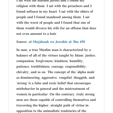
𝐈 𝐬𝐚𝐭 𝐰𝐢𝐭𝐡 𝐭𝐡𝐞 𝐥𝐞𝐚𝐫𝐧𝐞𝐝 𝐣𝐮𝐫𝐢𝐬𝐭𝐬 𝐚𝐧𝐝 𝐈 𝐟𝐨𝐮𝐧𝐝 𝐦𝐲
𝐫𝐞𝐥𝐢𝐠𝐢𝐨𝐧 𝐰𝐢𝐭𝐡 𝐭𝐡𝐞𝐦. 𝐈 𝐬𝐚𝐭 𝐰𝐢𝐭𝐡 𝐭𝐡𝐞 𝐩𝐫𝐞𝐚𝐜𝐡𝐞𝐫𝐬 𝐚𝐧𝐝 𝐈
𝐟𝐨𝐮𝐧𝐝 𝐬𝐨𝐟𝐭𝐧𝐞𝐬𝐬 𝐢𝐧 𝐦𝐲 𝐡𝐞𝐚𝐫𝐭. 𝐈 𝐬𝐚𝐭 𝐰𝐢𝐭𝐡 𝐭𝐡𝐞 𝐞𝐥𝐝𝐞𝐫𝐬 𝐨𝐟
𝐩𝐞𝐨𝐩𝐥𝐞 𝐚𝐧𝐝 𝐈 𝐟𝐨𝐮𝐧𝐝 𝐦𝐚𝐧𝐡𝐨𝐨𝐝 𝐚𝐦𝐨𝐧𝐠 𝐭𝐡𝐞𝐦. 𝐈 𝐬𝐚𝐭
𝐰𝐢𝐭𝐡 𝐭𝐡𝐞 𝐰𝐨𝐫𝐬𝐭 𝐨𝐟 𝐩𝐞𝐨𝐩𝐥𝐞 𝐚𝐧𝐝 𝐈 𝐟𝐨𝐮𝐧𝐝 𝐭𝐡𝐚𝐭 𝐨𝐧𝐞 𝐨𝐟
𝐭𝐡𝐞𝐦 𝐰𝐨𝐮𝐥𝐝 𝐝𝐢𝐯𝐨𝐫𝐜𝐞 𝐡𝐢𝐬 𝐰𝐢𝐟𝐞 𝐟𝐨𝐫 𝐚𝐧 𝐨𝐟𝐟𝐞𝐧𝐬𝐞 𝐭𝐡𝐚𝐭 𝐝𝐨𝐞𝐬
𝐧𝐨𝐭 𝐞𝐯𝐞𝐧 𝐚𝐦𝐨𝐮𝐧𝐭 𝐭𝐨 𝐚 𝐡𝐚𝐢𝐫.
𝐒𝐨𝐮𝐫𝐜𝐞:
𝐚𝐥-𝐌𝐮𝐣𝐚̄𝐥𝐚𝐬𝐚𝐡 𝐰𝐚 𝐉𝐚𝐰𝐚̄𝐡𝐢𝐫 𝐚𝐥-‘𝐈𝐥𝐦 𝟒𝟓𝟖
𝐈𝐧 𝐬𝐮𝐦, 𝐚 𝐭𝐫𝐮𝐞 𝐌𝐮𝐬𝐥𝐢𝐦 𝐦𝐚𝐧 𝐢𝐬 𝐜𝐡𝐚𝐫𝐚𝐜𝐭𝐞𝐫𝐢𝐳𝐞𝐝 𝐛𝐲 𝐚
𝐛𝐚𝐥𝐚𝐧𝐜𝐞 𝐨𝐟 𝐚𝐥𝐥 𝐨𝐟 𝐭𝐡𝐞 𝐯𝐢𝐫𝐭𝐮𝐞𝐬 𝐭𝐚𝐮𝐠𝐡𝐭 𝐛𝐲 𝐈𝐬𝐥𝐚𝐦: 𝐣𝐮𝐬𝐭𝐢𝐜𝐞,
𝐜𝐨𝐦𝐩𝐚𝐬𝐬𝐢𝐨𝐧, 𝐟𝐨𝐫𝐠𝐢𝐯𝐞𝐧𝐞𝐬𝐬, 𝐤𝐢𝐧𝐝𝐧𝐞𝐬𝐬, 𝐡𝐮𝐦𝐢𝐥𝐢𝐭𝐲,
𝐩𝐚𝐭𝐢𝐞𝐧𝐜𝐞, 𝐭𝐫𝐮𝐭𝐡𝐟𝐮𝐥𝐧𝐞𝐬𝐬, 𝐜𝐨𝐮𝐫𝐚𝐠𝐞, 𝐫𝐞𝐬𝐩𝐨𝐧𝐬𝐢𝐛𝐢𝐥𝐢𝐭𝐲,
𝐜𝐡𝐢𝐯𝐚𝐥𝐫𝐲, 𝐚𝐧𝐝 𝐬𝐨 𝐨𝐧. 𝐓𝐡𝐞 𝐜𝐨𝐧𝐜𝐞𝐩𝐭 𝐨𝐟 𝐭𝐡𝐞 ‘𝐚𝐥𝐩𝐡𝐚 𝐦𝐚𝐥𝐞’
𝐚𝐬 𝐝𝐨𝐦𝐢𝐧𝐞𝐞𝐫𝐢𝐧𝐠, 𝐚𝐠𝐠𝐫𝐞𝐬𝐬𝐢𝐯𝐞, 𝐯𝐞𝐧𝐠𝐞𝐟𝐮𝐥, 𝐭𝐡𝐮𝐠𝐠𝐢𝐬𝐡, 𝐚𝐧𝐝
‘𝐬𝐭𝐫𝐨𝐧𝐠’ 𝐢𝐬 𝐚 𝐟𝐚𝐥𝐬𝐞 𝐚𝐧𝐝 𝐭𝐨𝐱𝐢𝐜 𝐛𝐞𝐥𝐢𝐞𝐟 𝐭𝐡𝐚𝐭 𝐞𝐧𝐜𝐨𝐮𝐫𝐚𝐠𝐞𝐬
𝐦𝐢𝐬𝐛𝐞𝐡𝐚𝐯𝐢𝐨𝐫 𝐢𝐧 𝐠𝐞𝐧𝐞𝐫𝐚𝐥 𝐚𝐧𝐝 𝐭𝐡𝐞 𝐦𝐢𝐬𝐭𝐫𝐞𝐚𝐭𝐦𝐞𝐧𝐭 𝐨𝐟
𝐰𝐨𝐦𝐞𝐧 𝐢𝐧 𝐩𝐚𝐫𝐭𝐢𝐜𝐮𝐥𝐚𝐫. 𝐎𝐧 𝐭𝐡𝐞 𝐜𝐨𝐧𝐭𝐫𝐚𝐫𝐲, 𝐭𝐫𝐮𝐥𝐲 𝐬𝐭𝐫𝐨𝐧𝐠
𝐦𝐞𝐧 𝐚𝐫𝐞 𝐭𝐡𝐨𝐬𝐞 𝐜𝐚𝐩𝐚𝐛𝐥𝐞 𝐨𝐟 𝐜𝐨𝐧𝐭𝐫𝐨𝐥𝐥𝐢𝐧𝐠 𝐭𝐡𝐞𝐦𝐬𝐞𝐥𝐯𝐞𝐬 𝐚𝐧𝐝
𝐭𝐫𝐚𝐯𝐞𝐫𝐬𝐢𝐧𝐠 𝐭𝐡𝐞 𝐡𝐢𝐠𝐡𝐞𝐫, 𝐬𝐭𝐫𝐚𝐢𝐠𝐡𝐭 𝐩𝐚𝐭𝐡 𝐨𝐟 𝐯𝐢𝐫𝐭𝐮𝐞 𝐢𝐧
𝐨𝐩𝐩𝐨𝐬𝐢𝐭𝐢𝐨𝐧 𝐭𝐨 𝐭𝐡𝐞 𝐚𝐧𝐢𝐦𝐚𝐥𝐢𝐬𝐭𝐢𝐜 𝐭𝐞𝐧𝐝𝐞𝐧𝐜𝐢𝐞𝐬 𝐨𝐟 𝐭𝐡𝐞