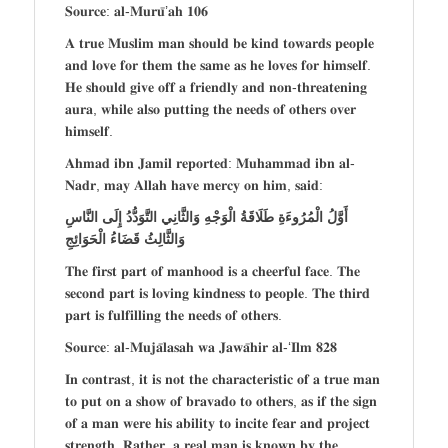
𝐒𝐨𝐮𝐫𝐜𝐞: 𝐚𝐥-𝐌𝐮𝐫𝐮̄’𝐚𝐡 𝟏𝟎𝟔
𝐀 𝐭𝐫𝐮𝐞 𝐌𝐮𝐬𝐥𝐢𝐦 𝐦𝐚𝐧 𝐬𝐡𝐨𝐮𝐥𝐝 𝐛𝐞 𝐤𝐢𝐧𝐝 𝐭𝐨𝐰𝐚𝐫𝐝𝐬 𝐩𝐞𝐨𝐩𝐥𝐞
𝐚𝐧𝐝 𝐥𝐨𝐯𝐞 𝐟𝐨𝐫 𝐭𝐡𝐞𝐦 𝐭𝐡𝐞 𝐬𝐚𝐦𝐞 𝐚𝐬 𝐡𝐞 𝐥𝐨𝐯𝐞𝐬 𝐟𝐨𝐫 𝐡𝐢𝐦𝐬𝐞𝐥𝐟.
𝐇𝐞 𝐬𝐡𝐨𝐮𝐥𝐝 𝐠𝐢𝐯𝐞 𝐨𝐟𝐟 𝐚 𝐟𝐫𝐢𝐞𝐧𝐝𝐥𝐲 𝐚𝐧𝐝 𝐧𝐨𝐧-𝐭𝐡𝐫𝐞𝐚𝐭𝐞𝐧𝐢𝐧𝐠
𝐚𝐮𝐫𝐚, 𝐰𝐡𝐢𝐥𝐞 𝐚𝐥𝐬𝐨 𝐩𝐮𝐭𝐭𝐢𝐧𝐠 𝐭𝐡𝐞 𝐧𝐞𝐞𝐝𝐬 𝐨𝐟 𝐨𝐭𝐡𝐞𝐫𝐬 𝐨𝐯𝐞𝐫
𝐡𝐢𝐦𝐬𝐞𝐥𝐟.
𝐀𝐡𝐦𝐚𝐝 𝐢𝐛𝐧 𝐉𝐚𝐦𝐢𝐥 𝐫𝐞𝐩𝐨𝐫𝐭𝐞𝐝: 𝐌𝐮𝐡𝐚𝐦𝐦𝐚𝐝 𝐢𝐛𝐧 𝐚𝐥-
𝐍𝐚𝐝𝐫, 𝐦𝐚𝐲 𝐀𝐥𝐥𝐚𝐡 𝐡𝐚𝐯𝐞 𝐦𝐞𝐫𝐜𝐲 𝐨𝐧 𝐡𝐢𝐦, 𝐬𝐚𝐢𝐝:
أَوَّلُ الْمُرُوءَةِ طَلَاقَةُ الْوَجْهِ وَالثَّانِي التَّوَدُّدُ إِلَى النَّاسِ
وَالثَّالِثُ قَضَاءُ الْحَوَائِجِ
𝐓𝐡𝐞 𝐟𝐢𝐫𝐬𝐭 𝐩𝐚𝐫𝐭 𝐨𝐟 𝐦𝐚𝐧𝐡𝐨𝐨𝐝 𝐢𝐬 𝐚 𝐜𝐡𝐞𝐞𝐫𝐟𝐮𝐥 𝐟𝐚𝐜𝐞. 𝐓𝐡𝐞
𝐬𝐞𝐜𝐨𝐧𝐝 𝐩𝐚𝐫𝐭 𝐢𝐬 𝐥𝐨𝐯𝐢𝐧𝐠 𝐤𝐢𝐧𝐝𝐧𝐞𝐬𝐬 𝐭𝐨 𝐩𝐞𝐨𝐩𝐥𝐞. 𝐓𝐡𝐞 𝐭𝐡𝐢𝐫𝐝
𝐩𝐚𝐫𝐭 𝐢𝐬 𝐟𝐮𝐥𝐟𝐢𝐥𝐥𝐢𝐧𝐠 𝐭𝐡𝐞 𝐧𝐞𝐞𝐝𝐬 𝐨𝐟 𝐨𝐭𝐡𝐞𝐫𝐬.
𝐒𝐨𝐮𝐫𝐜𝐞: 𝐚𝐥-𝐌𝐮𝐣𝐚̄𝐥𝐚𝐬𝐚𝐡 𝐰𝐚 𝐉𝐚𝐰𝐚̄𝐡𝐢𝐫 𝐚𝐥-‘𝐈𝐥𝐦 𝟖𝟐𝟖
𝐈𝐧 𝐜𝐨𝐧𝐭𝐫𝐚𝐬𝐭, 𝐢𝐭 𝐢𝐬 𝐧𝐨𝐭 𝐭𝐡𝐞 𝐜𝐡𝐚𝐫𝐚𝐜𝐭𝐞𝐫𝐢𝐬𝐭𝐢𝐜 𝐨𝐟 𝐚 𝐭𝐫𝐮𝐞 𝐦𝐚𝐧
𝐭𝐨 𝐩𝐮𝐭 𝐨𝐧 𝐚 𝐬𝐡𝐨𝐰 𝐨𝐟 𝐛𝐫𝐚𝐯𝐚𝐝𝐨 𝐭𝐨 𝐨𝐭𝐡𝐞𝐫𝐬, 𝐚𝐬 𝐢𝐟 𝐭𝐡𝐞 𝐬𝐢𝐠𝐧
𝐨𝐟 𝐚 𝐦𝐚𝐧 𝐰𝐞𝐫𝐞 𝐡𝐢𝐬 𝐚𝐛𝐢𝐥𝐢𝐭𝐲 𝐭𝐨 𝐢𝐧𝐜𝐢𝐭𝐞 𝐟𝐞𝐚𝐫 𝐚𝐧𝐝 𝐩𝐫𝐨𝐣𝐞𝐜𝐭
𝐬𝐭𝐫𝐞𝐧𝐠𝐭𝐡. 𝐑𝐚𝐭𝐡𝐞𝐫, 𝐚 𝐫𝐞𝐚𝐥 𝐦𝐚𝐧 𝐢𝐬 𝐤𝐧𝐨𝐰𝐧 𝐛𝐲 𝐭𝐡𝐞