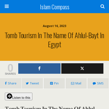
Islam Compass
August 16, 2023
Tomb Tourism In The Name Of Ahlul-Bayt In
Egypt
0
SHARES
Share
Tweet
Pin
Mail
SMS
Listen to this
𝐓𝐨𝐦𝐛 𝐓𝐨𝐮𝐫𝐢𝐬𝐦 𝐈𝐧 𝐓𝐡𝐞 𝐍𝐚𝐦𝐞 𝐎𝐟 𝐀𝐡𝐥𝐮𝐥-