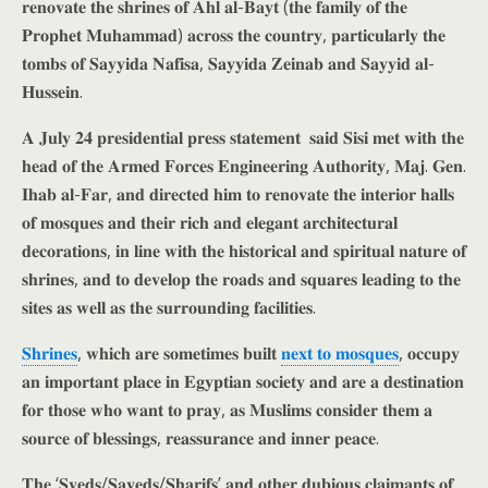
𝐫𝐞𝐧𝐨𝐯𝐚𝐭𝐞 𝐭𝐡𝐞 𝐬𝐡𝐫𝐢𝐧𝐞𝐬 𝐨𝐟 𝐀𝐡𝐥 𝐚𝐥-𝐁𝐚𝐲𝐭 (𝐭𝐡𝐞 𝐟𝐚𝐦𝐢𝐥𝐲 𝐨𝐟 𝐭𝐡𝐞
𝐏𝐫𝐨𝐩𝐡𝐞𝐭 𝐌𝐮𝐡𝐚𝐦𝐦𝐚𝐝) 𝐚𝐜𝐫𝐨𝐬𝐬 𝐭𝐡𝐞 𝐜𝐨𝐮𝐧𝐭𝐫𝐲, 𝐩𝐚𝐫𝐭𝐢𝐜𝐮𝐥𝐚𝐫𝐥𝐲 𝐭𝐡𝐞
𝐭𝐨𝐦𝐛𝐬 𝐨𝐟 𝐒𝐚𝐲𝐲𝐢𝐝𝐚 𝐍𝐚𝐟𝐢𝐬𝐚, 𝐒𝐚𝐲𝐲𝐢𝐝𝐚 𝐙𝐞𝐢𝐧𝐚𝐛 𝐚𝐧𝐝 𝐒𝐚𝐲𝐲𝐢𝐝 𝐚𝐥-
𝐇𝐮𝐬𝐬𝐞𝐢𝐧.
𝐀 𝐉𝐮𝐥𝐲 𝟐𝟒 𝐩𝐫𝐞𝐬𝐢𝐝𝐞𝐧𝐭𝐢𝐚𝐥 𝐩𝐫𝐞𝐬𝐬 𝐬𝐭𝐚𝐭𝐞𝐦𝐞𝐧𝐭 𝐬𝐚𝐢𝐝 𝐒𝐢𝐬𝐢 𝐦𝐞𝐭 𝐰𝐢𝐭𝐡 𝐭𝐡𝐞
𝐡𝐞𝐚𝐝 𝐨𝐟 𝐭𝐡𝐞 𝐀𝐫𝐦𝐞𝐝 𝐅𝐨𝐫𝐜𝐞𝐬 𝐄𝐧𝐠𝐢𝐧𝐞𝐞𝐫𝐢𝐧𝐠 𝐀𝐮𝐭𝐡𝐨𝐫𝐢𝐭𝐲, 𝐌𝐚𝐣. 𝐆𝐞𝐧.
𝐈𝐡𝐚𝐛 𝐚𝐥-𝐅𝐚𝐫, 𝐚𝐧𝐝 𝐝𝐢𝐫𝐞𝐜𝐭𝐞𝐝 𝐡𝐢𝐦 𝐭𝐨 𝐫𝐞𝐧𝐨𝐯𝐚𝐭𝐞 𝐭𝐡𝐞 𝐢𝐧𝐭𝐞𝐫𝐢𝐨𝐫 𝐡𝐚𝐥𝐥𝐬
𝐨𝐟 𝐦𝐨𝐬𝐪𝐮𝐞𝐬 𝐚𝐧𝐝 𝐭𝐡𝐞𝐢𝐫 𝐫𝐢𝐜𝐡 𝐚𝐧𝐝 𝐞𝐥𝐞𝐠𝐚𝐧𝐭 𝐚𝐫𝐜𝐡𝐢𝐭𝐞𝐜𝐭𝐮𝐫𝐚𝐥
𝐝𝐞𝐜𝐨𝐫𝐚𝐭𝐢𝐨𝐧𝐬, 𝐢𝐧 𝐥𝐢𝐧𝐞 𝐰𝐢𝐭𝐡 𝐭𝐡𝐞 𝐡𝐢𝐬𝐭𝐨𝐫𝐢𝐜𝐚𝐥 𝐚𝐧𝐝 𝐬𝐩𝐢𝐫𝐢𝐭𝐮𝐚𝐥 𝐧𝐚𝐭𝐮𝐫𝐞 𝐨𝐟
𝐬𝐡𝐫𝐢𝐧𝐞𝐬, 𝐚𝐧𝐝 𝐭𝐨 𝐝𝐞𝐯𝐞𝐥𝐨𝐩 𝐭𝐡𝐞 𝐫𝐨𝐚𝐝𝐬 𝐚𝐧𝐝 𝐬𝐪𝐮𝐚𝐫𝐞𝐬 𝐥𝐞𝐚𝐝𝐢𝐧𝐠 𝐭𝐨 𝐭𝐡𝐞
𝐬𝐢𝐭𝐞𝐬 𝐚𝐬 𝐰𝐞𝐥𝐥 𝐚𝐬 𝐭𝐡𝐞 𝐬𝐮𝐫𝐫𝐨𝐮𝐧𝐝𝐢𝐧𝐠 𝐟𝐚𝐜𝐢𝐥𝐢𝐭𝐢𝐞𝐬.
𝐒𝐡𝐫𝐢𝐧𝐞𝐬
, 𝐰𝐡𝐢𝐜𝐡 𝐚𝐫𝐞 𝐬𝐨𝐦𝐞𝐭𝐢𝐦𝐞𝐬 𝐛𝐮𝐢𝐥𝐭
𝐧𝐞𝐱𝐭 𝐭𝐨 𝐦𝐨𝐬𝐪𝐮𝐞𝐬
, 𝐨𝐜𝐜𝐮𝐩𝐲
𝐚𝐧 𝐢𝐦𝐩𝐨𝐫𝐭𝐚𝐧𝐭 𝐩𝐥𝐚𝐜𝐞 𝐢𝐧 𝐄𝐠𝐲𝐩𝐭𝐢𝐚𝐧 𝐬𝐨𝐜𝐢𝐞𝐭𝐲 𝐚𝐧𝐝 𝐚𝐫𝐞 𝐚 𝐝𝐞𝐬𝐭𝐢𝐧𝐚𝐭𝐢𝐨𝐧
𝐟𝐨𝐫 𝐭𝐡𝐨𝐬𝐞 𝐰𝐡𝐨 𝐰𝐚𝐧𝐭 𝐭𝐨 𝐩𝐫𝐚𝐲, 𝐚𝐬 𝐌𝐮𝐬𝐥𝐢𝐦𝐬 𝐜𝐨𝐧𝐬𝐢𝐝𝐞𝐫 𝐭𝐡𝐞𝐦 𝐚
𝐬𝐨𝐮𝐫𝐜𝐞 𝐨𝐟 𝐛𝐥𝐞𝐬𝐬𝐢𝐧𝐠𝐬, 𝐫𝐞𝐚𝐬𝐬𝐮𝐫𝐚𝐧𝐜𝐞 𝐚𝐧𝐝 𝐢𝐧𝐧𝐞𝐫 𝐩𝐞𝐚𝐜𝐞.
𝐓𝐡𝐞 ‘𝐒𝐲𝐞𝐝𝐬/𝐒𝐚𝐲𝐞𝐝𝐬/𝐒𝐡𝐚𝐫𝐢𝐟𝐬’ 𝐚𝐧𝐝 𝐨𝐭𝐡𝐞𝐫 𝐝𝐮𝐛𝐢𝐨𝐮𝐬 𝐜𝐥𝐚𝐢𝐦𝐚𝐧𝐭𝐬 𝐨𝐟