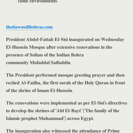
𝐜𝐮𝐥𝐭𝐢𝐜 𝐞𝐧𝐯𝐢𝐫𝐨𝐧𝐦𝐞𝐧𝐭𝐬.
𝐭𝐡𝐞𝐝𝐚𝐰𝐨𝐨𝐝𝐢𝐛𝐨𝐡𝐫𝐚𝐬.𝐜𝐨𝐦
𝐏𝐫𝐞𝐬𝐢𝐝𝐞𝐧𝐭 𝐀𝐛𝐝𝐞𝐥-𝐅𝐚𝐭𝐭𝐚𝐡 𝐄𝐥-𝐒𝐢𝐬𝐢 𝐢𝐧𝐚𝐮𝐠𝐮𝐫𝐚𝐭𝐞𝐝 𝐨𝐧 𝐖𝐞𝐝𝐧𝐞𝐬𝐝𝐚𝐲
𝐄𝐥-𝐇𝐮𝐬𝐬𝐞𝐢𝐧 𝐌𝐨𝐬𝐪𝐮𝐞 𝐚𝐟𝐭𝐞𝐫 𝐞𝐱𝐭𝐞𝐧𝐬𝐢𝐯𝐞 𝐫𝐞𝐧𝐨𝐯𝐚𝐭𝐢𝐨𝐧𝐬 𝐢𝐧 𝐭𝐡𝐞
𝐩𝐫𝐞𝐬𝐞𝐧𝐜𝐞 𝐨𝐟 𝐒𝐮𝐥𝐭𝐚𝐧 𝐨𝐟 𝐭𝐡𝐞 𝐈𝐧𝐝𝐢𝐚𝐧 𝐁𝐨𝐡𝐫𝐚
𝐜𝐨𝐦𝐦𝐮𝐧𝐢𝐭𝐲 𝐌𝐮𝐟𝐚𝐝𝐝𝐚𝐥 𝐒𝐚𝐢𝐟𝐮𝐝𝐝𝐢𝐧.
𝐓𝐡𝐞 𝐏𝐫𝐞𝐬𝐢𝐝𝐞𝐧𝐭 𝐩𝐞𝐫𝐟𝐨𝐫𝐦𝐞𝐝 𝐦𝐨𝐬𝐪𝐮𝐞 𝐠𝐫𝐞𝐞𝐭𝐢𝐧𝐠 𝐩𝐫𝐚𝐲𝐞𝐫 𝐚𝐧𝐝 𝐭𝐡𝐞𝐧
𝐫𝐞𝐜𝐢𝐭𝐞𝐝 𝐀𝐥-𝐅𝐚𝐭𝐢𝐡𝐚, 𝐭𝐡𝐞 𝐟𝐢𝐫𝐬𝐭 𝐬𝐮𝐫𝐚𝐡 𝐨𝐟 𝐭𝐡𝐞 𝐇𝐨𝐥𝐲 𝐐𝐮𝐫𝐚𝐧 𝐢𝐧 𝐟𝐫𝐨𝐧𝐭
𝐨𝐟 𝐭𝐡𝐞 𝐬𝐡𝐫𝐢𝐧𝐞 𝐨𝐟 𝐈𝐦𝐚𝐦 𝐄𝐥-𝐇𝐮𝐬𝐬𝐞𝐢𝐧.
𝐓𝐡𝐞 𝐫𝐞𝐧𝐨𝐯𝐚𝐭𝐢𝐨𝐧𝐬 𝐰𝐞𝐫𝐞 𝐢𝐦𝐩𝐥𝐞𝐦𝐞𝐧𝐭𝐞𝐝 𝐚𝐬 𝐩𝐞𝐫 𝐄𝐥-𝐒𝐢𝐬𝐢’𝐬 𝐝𝐢𝐫𝐞𝐜𝐭𝐢𝐯𝐞𝐬
𝐭𝐨 𝐝𝐞𝐯𝐞𝐥𝐨𝐩 𝐭𝐡𝐞 𝐬𝐡𝐫𝐢𝐧𝐞𝐬 𝐨𝐟 ‘𝐀𝐡𝐥 𝐄𝐥-𝐁𝐚𝐲𝐭’ (‘𝐓𝐡𝐞 𝐟𝐚𝐦𝐢𝐥𝐲 𝐨𝐟 𝐭𝐡𝐞
𝐈𝐬𝐥𝐚𝐦𝐢𝐜 𝐩𝐫𝐨𝐩𝐡𝐞𝐭 𝐌𝐮𝐡𝐚𝐦𝐦𝐚𝐝’) 𝐚𝐜𝐫𝐨𝐬𝐬 𝐄𝐠𝐲𝐩𝐭.
𝐓𝐡𝐞 𝐢𝐧𝐚𝐮𝐠𝐮𝐫𝐚𝐭𝐢𝐨𝐧 𝐚𝐥𝐬𝐨 𝐰𝐢𝐭𝐧𝐞𝐬𝐬𝐞𝐝 𝐭𝐡𝐞 𝐚𝐭𝐭𝐞𝐧𝐝𝐚𝐧𝐜𝐞 𝐨𝐟 𝐏𝐫𝐢𝐦𝐞