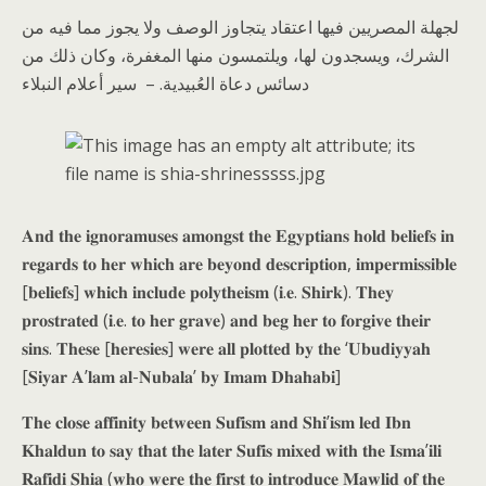
لجهلة المصريين فيها اعتقاد يتجاوز الوصف ولا يجوز مما فيه من
الشرك، ويسجدون لها، ويلتمسون منها المغفرة، وكان ذلك من
دسائس دعاة العُبيدية. – سير أعلام النبلاء
𝐀𝐧𝐝 𝐭𝐡𝐞 𝐢𝐠𝐧𝐨𝐫𝐚𝐦𝐮𝐬𝐞𝐬 𝐚𝐦𝐨𝐧𝐠𝐬𝐭 𝐭𝐡𝐞 𝐄𝐠𝐲𝐩𝐭𝐢𝐚𝐧𝐬 𝐡𝐨𝐥𝐝 𝐛𝐞𝐥𝐢𝐞𝐟𝐬 𝐢𝐧
𝐫𝐞𝐠𝐚𝐫𝐝𝐬 𝐭𝐨 𝐡𝐞𝐫 𝐰𝐡𝐢𝐜𝐡 𝐚𝐫𝐞 𝐛𝐞𝐲𝐨𝐧𝐝 𝐝𝐞𝐬𝐜𝐫𝐢𝐩𝐭𝐢𝐨𝐧, 𝐢𝐦𝐩𝐞𝐫𝐦𝐢𝐬𝐬𝐢𝐛𝐥𝐞
[𝐛𝐞𝐥𝐢𝐞𝐟𝐬] 𝐰𝐡𝐢𝐜𝐡 𝐢𝐧𝐜𝐥𝐮𝐝𝐞 𝐩𝐨𝐥𝐲𝐭𝐡𝐞𝐢𝐬𝐦 (𝐢.𝐞. 𝐒𝐡𝐢𝐫𝐤). 𝐓𝐡𝐞𝐲
𝐩𝐫𝐨𝐬𝐭𝐫𝐚𝐭𝐞𝐝 (𝐢.𝐞. 𝐭𝐨 𝐡𝐞𝐫 𝐠𝐫𝐚𝐯𝐞) 𝐚𝐧𝐝 𝐛𝐞𝐠 𝐡𝐞𝐫 𝐭𝐨 𝐟𝐨𝐫𝐠𝐢𝐯𝐞 𝐭𝐡𝐞𝐢𝐫
𝐬𝐢𝐧𝐬. 𝐓𝐡𝐞𝐬𝐞 [𝐡𝐞𝐫𝐞𝐬𝐢𝐞𝐬] 𝐰𝐞𝐫𝐞 𝐚𝐥𝐥 𝐩𝐥𝐨𝐭𝐭𝐞𝐝 𝐛𝐲 𝐭𝐡𝐞 ‘𝐔𝐛𝐮𝐝𝐢𝐲𝐲𝐚𝐡
[𝐒𝐢𝐲𝐚𝐫 𝐀’𝐥𝐚𝐦 𝐚𝐥-𝐍𝐮𝐛𝐚𝐥𝐚’ 𝐛𝐲 𝐈𝐦𝐚𝐦 𝐃𝐡𝐚𝐡𝐚𝐛𝐢]
𝐓𝐡𝐞 𝐜𝐥𝐨𝐬𝐞 𝐚𝐟𝐟𝐢𝐧𝐢𝐭𝐲 𝐛𝐞𝐭𝐰𝐞𝐞𝐧 𝐒𝐮𝐟𝐢𝐬𝐦 𝐚𝐧𝐝 𝐒𝐡𝐢’𝐢𝐬𝐦 𝐥𝐞𝐝 𝐈𝐛𝐧
𝐊𝐡𝐚𝐥𝐝𝐮𝐧 𝐭𝐨 𝐬𝐚𝐲 𝐭𝐡𝐚𝐭 𝐭𝐡𝐞 𝐥𝐚𝐭𝐞𝐫 𝐒𝐮𝐟𝐢𝐬 𝐦𝐢𝐱𝐞𝐝 𝐰𝐢𝐭𝐡 𝐭𝐡𝐞 𝐈𝐬𝐦𝐚’𝐢𝐥𝐢
𝐑𝐚𝐟𝐢𝐝𝐢 𝐒𝐡𝐢𝐚 (𝐰𝐡𝐨 𝐰𝐞𝐫𝐞 𝐭𝐡𝐞 𝐟𝐢𝐫𝐬𝐭 𝐭𝐨 𝐢𝐧𝐭𝐫𝐨𝐝𝐮𝐜𝐞 𝐌𝐚𝐰𝐥𝐢𝐝 𝐨𝐟 𝐭𝐡𝐞