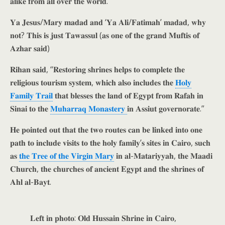
𝐚𝐥𝐢𝐤𝐞 𝐟𝐫𝐨𝐦 𝐚𝐥𝐥 𝐨𝐯𝐞𝐫 𝐭𝐡𝐞 𝐰𝐨𝐫𝐥𝐝.”
𝐘𝐚 𝐉𝐞𝐬𝐮𝐬/𝐌𝐚𝐫𝐲 𝐦𝐚𝐝𝐚𝐝 𝐚𝐧𝐝 ‘𝐘𝐚 𝐀𝐥𝐢/𝐅𝐚𝐭𝐢𝐦𝐚𝐡’ 𝐦𝐚𝐝𝐚𝐝, 𝐰𝐡𝐲
𝐧𝐨𝐭? 𝐓𝐡𝐢𝐬 𝐢𝐬 𝐣𝐮𝐬𝐭 𝐓𝐚𝐰𝐚𝐬𝐬𝐮𝐥 (𝐚𝐬 𝐨𝐧𝐞 𝐨𝐟 𝐭𝐡𝐞 𝐠𝐫𝐚𝐧𝐝 𝐌𝐮𝐟𝐭𝐢𝐬 𝐨𝐟
𝐀𝐳𝐡𝐚𝐫 𝐬𝐚𝐢𝐝)
𝐑𝐢𝐡𝐚𝐧 𝐬𝐚𝐢𝐝, “𝐑𝐞𝐬𝐭𝐨𝐫𝐢𝐧𝐠 𝐬𝐡𝐫𝐢𝐧𝐞𝐬 𝐡𝐞𝐥𝐩𝐬 𝐭𝐨 𝐜𝐨𝐦𝐩𝐥𝐞𝐭𝐞 𝐭𝐡𝐞
𝐫𝐞𝐥𝐢𝐠𝐢𝐨𝐮𝐬 𝐭𝐨𝐮𝐫𝐢𝐬𝐦 𝐬𝐲𝐬𝐭𝐞𝐦, 𝐰𝐡𝐢𝐜𝐡 𝐚𝐥𝐬𝐨 𝐢𝐧𝐜𝐥𝐮𝐝𝐞𝐬 𝐭𝐡𝐞
𝐇𝐨𝐥𝐲
𝐅𝐚𝐦𝐢𝐥𝐲 𝐓𝐫𝐚𝐢𝐥
𝐭𝐡𝐚𝐭 𝐛𝐥𝐞𝐬𝐬𝐞𝐬 𝐭𝐡𝐞 𝐥𝐚𝐧𝐝 𝐨𝐟 𝐄𝐠𝐲𝐩𝐭 𝐟𝐫𝐨𝐦 𝐑𝐚𝐟𝐚𝐡 𝐢𝐧
𝐒𝐢𝐧𝐚𝐢 𝐭𝐨 𝐭𝐡𝐞
𝐌𝐮𝐡𝐚𝐫𝐫𝐚𝐪 𝐌𝐨𝐧𝐚𝐬𝐭𝐞𝐫𝐲
𝐢𝐧 𝐀𝐬𝐬𝐢𝐮𝐭 𝐠𝐨𝐯𝐞𝐫𝐧𝐨𝐫𝐚𝐭𝐞.”
𝐇𝐞 𝐩𝐨𝐢𝐧𝐭𝐞𝐝 𝐨𝐮𝐭 𝐭𝐡𝐚𝐭 𝐭𝐡𝐞 𝐭𝐰𝐨 𝐫𝐨𝐮𝐭𝐞𝐬 𝐜𝐚𝐧 𝐛𝐞 𝐥𝐢𝐧𝐤𝐞𝐝 𝐢𝐧𝐭𝐨 𝐨𝐧𝐞
𝐩𝐚𝐭𝐡 𝐭𝐨 𝐢𝐧𝐜𝐥𝐮𝐝𝐞 𝐯𝐢𝐬𝐢𝐭𝐬 𝐭𝐨 𝐭𝐡𝐞 𝐡𝐨𝐥𝐲 𝐟𝐚𝐦𝐢𝐥𝐲’𝐬 𝐬𝐢𝐭𝐞𝐬 𝐢𝐧 𝐂𝐚𝐢𝐫𝐨, 𝐬𝐮𝐜𝐡
𝐚𝐬
𝐭𝐡𝐞 𝐓𝐫𝐞𝐞 𝐨𝐟 𝐭𝐡𝐞 𝐕𝐢𝐫𝐠𝐢𝐧 𝐌𝐚𝐫𝐲
𝐢𝐧 𝐚𝐥-𝐌𝐚𝐭𝐚𝐫𝐢𝐲𝐲𝐚𝐡, 𝐭𝐡𝐞 𝐌𝐚𝐚𝐝𝐢
𝐂𝐡𝐮𝐫𝐜𝐡, 𝐭𝐡𝐞 𝐜𝐡𝐮𝐫𝐜𝐡𝐞𝐬 𝐨𝐟 𝐚𝐧𝐜𝐢𝐞𝐧𝐭 𝐄𝐠𝐲𝐩𝐭 𝐚𝐧𝐝 𝐭𝐡𝐞 𝐬𝐡𝐫𝐢𝐧𝐞𝐬 𝐨𝐟
𝐀𝐡𝐥 𝐚𝐥-𝐁𝐚𝐲𝐭.
𝐋𝐞𝐟𝐭 𝐢𝐧 𝐩𝐡𝐨𝐭𝐨: 𝐎𝐥𝐝 𝐇𝐮𝐬𝐬𝐚𝐢𝐧 𝐒𝐡𝐫𝐢𝐧𝐞 𝐢𝐧 𝐂𝐚𝐢𝐫𝐨,