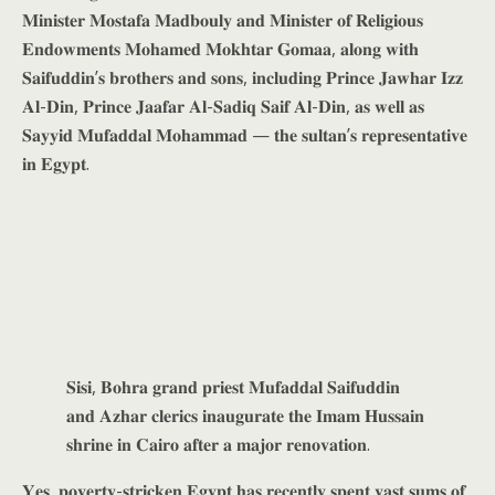
𝐌𝐢𝐧𝐢𝐬𝐭𝐞𝐫 𝐌𝐨𝐬𝐭𝐚𝐟𝐚 𝐌𝐚𝐝𝐛𝐨𝐮𝐥𝐲 𝐚𝐧𝐝 𝐌𝐢𝐧𝐢𝐬𝐭𝐞𝐫 𝐨𝐟 𝐑𝐞𝐥𝐢𝐠𝐢𝐨𝐮𝐬
𝐄𝐧𝐝𝐨𝐰𝐦𝐞𝐧𝐭𝐬 𝐌𝐨𝐡𝐚𝐦𝐞𝐝 𝐌𝐨𝐤𝐡𝐭𝐚𝐫 𝐆𝐨𝐦𝐚𝐚, 𝐚𝐥𝐨𝐧𝐠 𝐰𝐢𝐭𝐡
𝐒𝐚𝐢𝐟𝐮𝐝𝐝𝐢𝐧’𝐬 𝐛𝐫𝐨𝐭𝐡𝐞𝐫𝐬 𝐚𝐧𝐝 𝐬𝐨𝐧𝐬, 𝐢𝐧𝐜𝐥𝐮𝐝𝐢𝐧𝐠 𝐏𝐫𝐢𝐧𝐜𝐞 𝐉𝐚𝐰𝐡𝐚𝐫 𝐈𝐳𝐳
𝐀𝐥-𝐃𝐢𝐧, 𝐏𝐫𝐢𝐧𝐜𝐞 𝐉𝐚𝐚𝐟𝐚𝐫 𝐀𝐥-𝐒𝐚𝐝𝐢𝐪 𝐒𝐚𝐢𝐟 𝐀𝐥-𝐃𝐢𝐧, 𝐚𝐬 𝐰𝐞𝐥𝐥 𝐚𝐬
𝐒𝐚𝐲𝐲𝐢𝐝 𝐌𝐮𝐟𝐚𝐝𝐝𝐚𝐥 𝐌𝐨𝐡𝐚𝐦𝐦𝐚𝐝 — 𝐭𝐡𝐞 𝐬𝐮𝐥𝐭𝐚𝐧’𝐬 𝐫𝐞𝐩𝐫𝐞𝐬𝐞𝐧𝐭𝐚𝐭𝐢𝐯𝐞
𝐢𝐧 𝐄𝐠𝐲𝐩𝐭.
𝐒𝐢𝐬𝐢, 𝐁𝐨𝐡𝐫𝐚 𝐠𝐫𝐚𝐧𝐝 𝐩𝐫𝐢𝐞𝐬𝐭 𝐌𝐮𝐟𝐚𝐝𝐝𝐚𝐥 𝐒𝐚𝐢𝐟𝐮𝐝𝐝𝐢𝐧
𝐚𝐧𝐝 𝐀𝐳𝐡𝐚𝐫 𝐜𝐥𝐞𝐫𝐢𝐜𝐬 𝐢𝐧𝐚𝐮𝐠𝐮𝐫𝐚𝐭𝐞 𝐭𝐡𝐞 𝐈𝐦𝐚𝐦 𝐇𝐮𝐬𝐬𝐚𝐢𝐧
𝐬𝐡𝐫𝐢𝐧𝐞 𝐢𝐧 𝐂𝐚𝐢𝐫𝐨 𝐚𝐟𝐭𝐞𝐫 𝐚 𝐦𝐚𝐣𝐨𝐫 𝐫𝐞𝐧𝐨𝐯𝐚𝐭𝐢𝐨𝐧.
𝐘𝐞𝐬, 𝐩𝐨𝐯𝐞𝐫𝐭𝐲-𝐬𝐭𝐫𝐢𝐜𝐤𝐞𝐧 𝐄𝐠𝐲𝐩𝐭 𝐡𝐚𝐬 𝐫𝐞𝐜𝐞𝐧𝐭𝐥𝐲 𝐬𝐩𝐞𝐧𝐭 𝐯𝐚𝐬𝐭 𝐬𝐮𝐦𝐬 𝐨𝐟