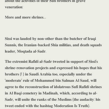
𝐚𝐛𝐨𝐮𝐭 𝐭𝐡𝐞 𝐚𝐜𝐭𝐢𝐯𝐢𝐭𝐢𝐞𝐬 𝐨𝐟 𝐭𝐡𝐞𝐢𝐫 𝐒𝐮𝐟𝐢 𝐛𝐫𝐨𝐭𝐡𝐞𝐫𝐬 𝐢𝐧 𝐠𝐫𝐚𝐯𝐞
𝐯𝐞𝐧𝐞𝐫𝐚𝐭𝐢𝐨𝐧:
𝐌𝐨𝐫𝐞 𝐚𝐧𝐝 𝐦𝐨𝐫𝐞 𝐬𝐡𝐫𝐢𝐧𝐞𝐬…
𝐒𝐢𝐬𝐬𝐢 𝐰𝐚𝐬 𝐥𝐚𝐮𝐝𝐞𝐝 𝐛𝐲 𝐧𝐨𝐧-𝐨𝐭𝐡𝐞𝐫 𝐭𝐡𝐚𝐧 𝐭𝐡𝐞 𝐛𝐮𝐭𝐜𝐡𝐞𝐫 𝐨𝐟 𝐈𝐫𝐚𝐪𝐢
𝐒𝐮𝐧𝐧𝐢𝐬, 𝐭𝐡𝐞 𝐈𝐫𝐚𝐧𝐢𝐚𝐧-𝐛𝐚𝐜𝐤𝐞𝐝 𝐒𝐡𝐢𝐚 𝐦𝐢𝐥𝐢𝐭𝐢𝐚𝐬, 𝐚𝐧𝐝 𝐝𝐞𝐚𝐭𝐡 𝐬𝐪𝐮𝐚𝐝𝐬
𝐥𝐞𝐚𝐝𝐞𝐫, 𝐌𝐨𝐪𝐭𝐚𝐝𝐚 𝐚𝐥-𝐒𝐚𝐝𝐫.
𝐓𝐡𝐞 𝐞𝐱𝐭𝐫𝐞𝐦𝐢𝐬𝐭 𝐑𝐚𝐟𝐢𝐝𝐢 𝐚𝐥-𝐒𝐚𝐝𝐫 𝐭𝐰𝐞𝐞𝐭𝐞𝐝 𝐢𝐧 𝐬𝐮𝐩𝐩𝐨𝐫𝐭 𝐨𝐟 𝐒𝐢𝐬𝐬𝐢’𝐬
𝐬𝐡𝐫𝐢𝐧𝐞-𝐫𝐞𝐧𝐨𝐯𝐚𝐭𝐢𝐨𝐧 𝐩𝐫𝐨𝐣𝐞𝐜𝐭𝐬 𝐚𝐧𝐝 𝐞𝐱𝐩𝐫𝐞𝐬𝐬𝐞𝐝 𝐡𝐢𝐬 𝐡𝐨𝐩𝐞𝐬 𝐭𝐡𝐚𝐭 𝐡𝐢𝐬
𝐛𝐫𝐨𝐭𝐡𝐞𝐫𝐬 (! ) 𝐢𝐧 𝐒𝐚𝐮𝐝𝐢 𝐀𝐫𝐚𝐛𝐢𝐚 𝐭𝐨𝐨, 𝐞𝐬𝐩𝐞𝐜𝐢𝐚𝐥𝐥𝐲 𝐮𝐧𝐝𝐞𝐫 𝐭𝐡𝐞
‘𝐦𝐨𝐝𝐞𝐫𝐚𝐭𝐞’ 𝐫𝐮𝐥𝐞 𝐨𝐟 𝐌𝐨𝐡𝐚𝐦𝐦𝐞𝐝 𝐛𝐢𝐧 𝐒𝐚𝐥𝐦𝐚𝐧 𝐀𝐥 𝐒𝐚𝐮𝐝, 𝐰𝐢𝐥𝐥
𝐚𝐠𝐫𝐞𝐞 𝐭𝐨 𝐭𝐡𝐞 𝐫𝐞𝐜𝐨𝐧𝐬𝐭𝐫𝐮𝐜𝐭𝐢𝐨𝐧 𝐨𝐟 𝐢𝐝𝐨𝐥𝐚𝐭𝐫𝐨𝐮𝐬 𝐒𝐮𝐟𝐢 𝐑𝐚𝐟𝐢𝐝𝐢 𝐬𝐡𝐫𝐢𝐧𝐞𝐬
𝐢𝐧 𝐀𝐥 𝐁𝐚𝐪𝐢 𝐜𝐞𝐦𝐞𝐭𝐞𝐫𝐲 𝐢𝐧 𝐌𝐚𝐝𝐢𝐧𝐚𝐡, 𝐰𝐡𝐢𝐜𝐡, 𝐚𝐜𝐜𝐨𝐫𝐝𝐢𝐧𝐠 𝐭𝐨 𝐚𝐥-
𝐒𝐚𝐝𝐫, 𝐰𝐢𝐥𝐥 𝐮𝐧𝐢𝐭𝐞 𝐭𝐡𝐞 𝐫𝐚𝐧𝐤𝐬 𝐨𝐟 𝐭𝐡𝐞 𝐌𝐮𝐬𝐥𝐢𝐦𝐬 (𝐭𝐡𝐞 𝐚𝐮𝐝𝐚𝐜𝐢𝐭𝐲: 𝐡𝐢𝐬
𝐭𝐰𝐞𝐞𝐭 𝐞𝐧𝐝𝐞𝐝 𝐰𝐢𝐭𝐡 𝐭𝐡𝐞 𝐡𝐚𝐬𝐡𝐭𝐚𝐠 𝐌𝐨𝐝𝐞𝐫𝐚𝐭𝐢𝐨𝐧 𝐈𝐬 𝐓𝐫𝐮𝐭𝐡).