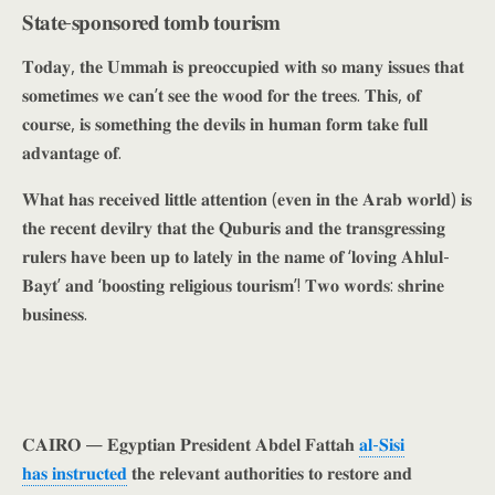
𝐒𝐭𝐚𝐭𝐞-𝐬𝐩𝐨𝐧𝐬𝐨𝐫𝐞𝐝 𝐭𝐨𝐦𝐛 𝐭𝐨𝐮𝐫𝐢𝐬𝐦
𝐓𝐨𝐝𝐚𝐲, 𝐭𝐡𝐞 𝐔𝐦𝐦𝐚𝐡 𝐢𝐬 𝐩𝐫𝐞𝐨𝐜𝐜𝐮𝐩𝐢𝐞𝐝 𝐰𝐢𝐭𝐡 𝐬𝐨 𝐦𝐚𝐧𝐲 𝐢𝐬𝐬𝐮𝐞𝐬 𝐭𝐡𝐚𝐭
𝐬𝐨𝐦𝐞𝐭𝐢𝐦𝐞𝐬 𝐰𝐞 𝐜𝐚𝐧’𝐭 𝐬𝐞𝐞 𝐭𝐡𝐞 𝐰𝐨𝐨𝐝 𝐟𝐨𝐫 𝐭𝐡𝐞 𝐭𝐫𝐞𝐞𝐬. 𝐓𝐡𝐢𝐬, 𝐨𝐟
𝐜𝐨𝐮𝐫𝐬𝐞, 𝐢𝐬 𝐬𝐨𝐦𝐞𝐭𝐡𝐢𝐧𝐠 𝐭𝐡𝐞 𝐝𝐞𝐯𝐢𝐥𝐬 𝐢𝐧 𝐡𝐮𝐦𝐚𝐧 𝐟𝐨𝐫𝐦 𝐭𝐚𝐤𝐞 𝐟𝐮𝐥𝐥
𝐚𝐝𝐯𝐚𝐧𝐭𝐚𝐠𝐞 𝐨𝐟.
𝐖𝐡𝐚𝐭 𝐡𝐚𝐬 𝐫𝐞𝐜𝐞𝐢𝐯𝐞𝐝 𝐥𝐢𝐭𝐭𝐥𝐞 𝐚𝐭𝐭𝐞𝐧𝐭𝐢𝐨𝐧 (𝐞𝐯𝐞𝐧 𝐢𝐧 𝐭𝐡𝐞 𝐀𝐫𝐚𝐛 𝐰𝐨𝐫𝐥𝐝) 𝐢𝐬
𝐭𝐡𝐞 𝐫𝐞𝐜𝐞𝐧𝐭 𝐝𝐞𝐯𝐢𝐥𝐫𝐲 𝐭𝐡𝐚𝐭 𝐭𝐡𝐞 𝐐𝐮𝐛𝐮𝐫𝐢𝐬 𝐚𝐧𝐝 𝐭𝐡𝐞 𝐭𝐫𝐚𝐧𝐬𝐠𝐫𝐞𝐬𝐬𝐢𝐧𝐠
𝐫𝐮𝐥𝐞𝐫𝐬 𝐡𝐚𝐯𝐞 𝐛𝐞𝐞𝐧 𝐮𝐩 𝐭𝐨 𝐥𝐚𝐭𝐞𝐥𝐲 𝐢𝐧 𝐭𝐡𝐞 𝐧𝐚𝐦𝐞 𝐨𝐟 ‘𝐥𝐨𝐯𝐢𝐧𝐠 𝐀𝐡𝐥𝐮𝐥-
𝐁𝐚𝐲𝐭’ 𝐚𝐧𝐝 ‘𝐛𝐨𝐨𝐬𝐭𝐢𝐧𝐠 𝐫𝐞𝐥𝐢𝐠𝐢𝐨𝐮𝐬 𝐭𝐨𝐮𝐫𝐢𝐬𝐦’! 𝐓𝐰𝐨 𝐰𝐨𝐫𝐝𝐬: 𝐬𝐡𝐫𝐢𝐧𝐞
𝐛𝐮𝐬𝐢𝐧𝐞𝐬𝐬.
𝐂𝐀𝐈𝐑𝐎 — 𝐄𝐠𝐲𝐩𝐭𝐢𝐚𝐧 𝐏𝐫𝐞𝐬𝐢𝐝𝐞𝐧𝐭 𝐀𝐛𝐝𝐞𝐥 𝐅𝐚𝐭𝐭𝐚𝐡
𝐚𝐥-𝐒𝐢𝐬𝐢
𝐡𝐚𝐬 𝐢𝐧𝐬𝐭𝐫𝐮𝐜𝐭𝐞𝐝
𝐭𝐡𝐞 𝐫𝐞𝐥𝐞𝐯𝐚𝐧𝐭 𝐚𝐮𝐭𝐡𝐨𝐫𝐢𝐭𝐢𝐞𝐬 𝐭𝐨 𝐫𝐞𝐬𝐭𝐨𝐫𝐞 𝐚𝐧𝐝