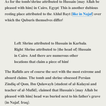
𝐀𝐬 𝐟𝐨𝐫 𝐭𝐡𝐞 𝐭𝐨𝐦𝐛/𝐬𝐡𝐫𝐢𝐧𝐞 𝐚𝐭𝐭𝐫𝐢𝐛𝐮𝐭𝐞𝐝 𝐭𝐨 𝐇𝐮𝐬𝐬𝐚𝐢𝐧 (𝐦𝐚𝐲 𝐀𝐥𝐥𝐚𝐡 𝐛𝐞
𝐩𝐥𝐞𝐚𝐬𝐞𝐝 𝐰𝐢𝐭𝐡 𝐡𝐢𝐦) 𝐢𝐧 𝐂𝐚𝐢𝐫𝐨, 𝐄𝐠𝐲𝐩𝐭: 𝐓𝐡𝐢𝐬 𝐢𝐬 𝐚𝐧𝐨𝐭𝐡𝐞𝐫 𝐝𝐮𝐛𝐢𝐨𝐮𝐬
𝐫𝐞𝐬𝐭𝐢𝐧𝐠 𝐩𝐥𝐚𝐜𝐞 𝐚𝐭𝐭𝐫𝐢𝐛𝐮𝐭𝐞𝐝 𝐭𝐨 𝐭𝐡𝐞 𝐀𝐡𝐥𝐮𝐥 𝐁𝐚𝐲𝐭 (
𝐥𝐢𝐤𝐞 𝐢𝐧 𝐍𝐚𝐣𝐚𝐟
) 𝐨𝐯𝐞𝐫
𝐰𝐡𝐢𝐜𝐡 𝐭𝐡𝐞 𝐐𝐮𝐛𝐮𝐫𝐢𝐬 𝐭𝐡𝐞𝐦𝐬𝐞𝐥𝐯𝐞𝐬 𝐝𝐢𝐟𝐟𝐞𝐫!
𝐋𝐞𝐟𝐭: 𝐒𝐡𝐫𝐢𝐧𝐞 𝐚𝐭𝐭𝐫𝐢𝐛𝐮𝐭𝐞𝐝 𝐭𝐨 𝐇𝐮𝐬𝐬𝐚𝐢𝐧 𝐢𝐧 𝐊𝐚𝐫𝐛𝐚𝐥𝐚.
𝐑𝐢𝐠𝐡𝐭: 𝐒𝐡𝐫𝐢𝐧𝐞 𝐚𝐭𝐭𝐫𝐢𝐛𝐮𝐭𝐞𝐝 𝐭𝐨 (𝐭𝐡𝐞 𝐡𝐞𝐚𝐝 𝐨𝐟) 𝐇𝐮𝐬𝐬𝐚𝐢𝐧
𝐢𝐧 𝐂𝐚𝐢𝐫𝐨. 𝐀𝐧𝐝 𝐭𝐡𝐞𝐫𝐞 𝐚𝐫𝐞 𝐧𝐮𝐦𝐞𝐫𝐨𝐮𝐬 𝐨𝐭𝐡𝐞𝐫
𝐥𝐨𝐜𝐚𝐭𝐢𝐨𝐧𝐬 𝐭𝐡𝐚𝐭 𝐜𝐥𝐚𝐢𝐦 𝐚 𝐩𝐢𝐞𝐜𝐞 𝐨𝐟 𝐡𝐢𝐦!
𝐓𝐡𝐞 𝐑𝐚𝐟𝐢𝐝𝐢𝐬 𝐚𝐫𝐞 𝐨𝐟 𝐜𝐨𝐮𝐫𝐬𝐞 𝐭𝐡𝐞 𝐬𝐞𝐜𝐭 𝐰𝐢𝐭𝐡 𝐭𝐡𝐞 𝐦𝐨𝐬𝐭 𝐞𝐱𝐭𝐫𝐞𝐦𝐞 𝐚𝐧𝐝
𝐚𝐛𝐬𝐮𝐫𝐝 𝐜𝐥𝐚𝐢𝐦𝐬. 𝐓𝐡𝐞 𝐭𝐨𝐦𝐛 𝐚𝐧𝐝 𝐬𝐡𝐫𝐢𝐧𝐞-𝐨𝐛𝐬𝐞𝐬𝐬𝐞𝐝 𝐏𝐞𝐫𝐬𝐢𝐚𝐧
𝐙𝐢𝐧𝐝𝐢𝐪 𝐨𝐟 𝐐𝐨𝐦, 𝐈𝐛𝐧 𝐐𝐮𝐥𝐚𝐰𝐚𝐲𝐡 (𝐬𝐭𝐮𝐝𝐞𝐧𝐭 𝐨𝐟 𝐚𝐥-𝐊𝐮𝐥𝐚𝐲𝐧𝐢 𝐚𝐧𝐝
𝐭𝐞𝐚𝐜𝐡𝐞𝐫 𝐨𝐟 𝐚𝐥-𝐌𝐮𝐟𝐢𝐝), 𝐜𝐥𝐚𝐢𝐦𝐞𝐝 𝐭𝐡𝐚𝐭 𝐇𝐮𝐬𝐬𝐚𝐢𝐧’𝐬 (𝐦𝐚𝐲 𝐀𝐥𝐥𝐚𝐡 𝐛𝐞
𝐩𝐥𝐞𝐚𝐬𝐞𝐝 𝐰𝐢𝐭𝐡 𝐡𝐢𝐦) 𝐡𝐞𝐚𝐝 𝐰𝐚𝐬 𝐛𝐮𝐫𝐢𝐞𝐝 𝐧𝐞𝐱𝐭 𝐭𝐨 𝐡𝐢𝐬 𝐟𝐚𝐭𝐡𝐞𝐫’𝐬 𝐠𝐫𝐚𝐯𝐞
(𝐢𝐧 𝐍𝐚𝐣𝐚𝐟, 𝐈𝐫𝐚𝐪).