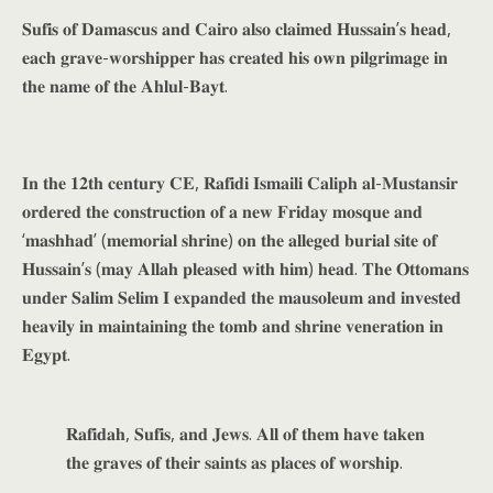
𝐒𝐮𝐟𝐢𝐬 𝐨𝐟 𝐃𝐚𝐦𝐚𝐬𝐜𝐮𝐬 𝐚𝐧𝐝 𝐂𝐚𝐢𝐫𝐨 𝐚𝐥𝐬𝐨 𝐜𝐥𝐚𝐢𝐦𝐞𝐝 𝐇𝐮𝐬𝐬𝐚𝐢𝐧’𝐬 𝐡𝐞𝐚𝐝,
𝐞𝐚𝐜𝐡 𝐠𝐫𝐚𝐯𝐞-𝐰𝐨𝐫𝐬𝐡𝐢𝐩𝐩𝐞𝐫 𝐡𝐚𝐬 𝐜𝐫𝐞𝐚𝐭𝐞𝐝 𝐡𝐢𝐬 𝐨𝐰𝐧 𝐩𝐢𝐥𝐠𝐫𝐢𝐦𝐚𝐠𝐞 𝐢𝐧
𝐭𝐡𝐞 𝐧𝐚𝐦𝐞 𝐨𝐟 𝐭𝐡𝐞 𝐀𝐡𝐥𝐮𝐥-𝐁𝐚𝐲𝐭.
𝐈𝐧 𝐭𝐡𝐞 𝟏𝟐𝐭𝐡 𝐜𝐞𝐧𝐭𝐮𝐫𝐲 𝐂𝐄, 𝐑𝐚𝐟𝐢𝐝𝐢 𝐈𝐬𝐦𝐚𝐢𝐥𝐢 𝐂𝐚𝐥𝐢𝐩𝐡 𝐚𝐥-𝐌𝐮𝐬𝐭𝐚𝐧𝐬𝐢𝐫
𝐨𝐫𝐝𝐞𝐫𝐞𝐝 𝐭𝐡𝐞 𝐜𝐨𝐧𝐬𝐭𝐫𝐮𝐜𝐭𝐢𝐨𝐧 𝐨𝐟 𝐚 𝐧𝐞𝐰 𝐅𝐫𝐢𝐝𝐚𝐲 𝐦𝐨𝐬𝐪𝐮𝐞 𝐚𝐧𝐝
‘𝐦𝐚𝐬𝐡𝐡𝐚𝐝’ (𝐦𝐞𝐦𝐨𝐫𝐢𝐚𝐥 𝐬𝐡𝐫𝐢𝐧𝐞) 𝐨𝐧 𝐭𝐡𝐞 𝐚𝐥𝐥𝐞𝐠𝐞𝐝 𝐛𝐮𝐫𝐢𝐚𝐥 𝐬𝐢𝐭𝐞 𝐨𝐟
𝐇𝐮𝐬𝐬𝐚𝐢𝐧’𝐬 (𝐦𝐚𝐲 𝐀𝐥𝐥𝐚𝐡 𝐩𝐥𝐞𝐚𝐬𝐞𝐝 𝐰𝐢𝐭𝐡 𝐡𝐢𝐦) 𝐡𝐞𝐚𝐝. 𝐓𝐡𝐞 𝐎𝐭𝐭𝐨𝐦𝐚𝐧𝐬
𝐮𝐧𝐝𝐞𝐫 𝐒𝐚𝐥𝐢𝐦 𝐒𝐞𝐥𝐢𝐦 𝐈 𝐞𝐱𝐩𝐚𝐧𝐝𝐞𝐝 𝐭𝐡𝐞 𝐦𝐚𝐮𝐬𝐨𝐥𝐞𝐮𝐦 𝐚𝐧𝐝 𝐢𝐧𝐯𝐞𝐬𝐭𝐞𝐝
𝐡𝐞𝐚𝐯𝐢𝐥𝐲 𝐢𝐧 𝐦𝐚𝐢𝐧𝐭𝐚𝐢𝐧𝐢𝐧𝐠 𝐭𝐡𝐞 𝐭𝐨𝐦𝐛 𝐚𝐧𝐝 𝐬𝐡𝐫𝐢𝐧𝐞 𝐯𝐞𝐧𝐞𝐫𝐚𝐭𝐢𝐨𝐧 𝐢𝐧
𝐄𝐠𝐲𝐩𝐭.
𝐑𝐚𝐟𝐢𝐝𝐚𝐡, 𝐒𝐮𝐟𝐢𝐬, 𝐚𝐧𝐝 𝐉𝐞𝐰𝐬. 𝐀𝐥𝐥 𝐨𝐟 𝐭𝐡𝐞𝐦 𝐡𝐚𝐯𝐞 𝐭𝐚𝐤𝐞𝐧
𝐭𝐡𝐞 𝐠𝐫𝐚𝐯𝐞𝐬 𝐨𝐟 𝐭𝐡𝐞𝐢𝐫 𝐬𝐚𝐢𝐧𝐭𝐬 𝐚𝐬 𝐩𝐥𝐚𝐜𝐞𝐬 𝐨𝐟 𝐰𝐨𝐫𝐬𝐡𝐢𝐩.