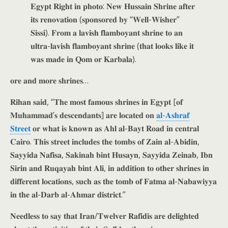
𝐄𝐠𝐲𝐩𝐭 𝐑𝐢𝐠𝐡𝐭 𝐢𝐧 𝐩𝐡𝐨𝐭𝐨: 𝐍𝐞𝐰 𝐇𝐮𝐬𝐬𝐚𝐢𝐧 𝐒𝐡𝐫𝐢𝐧𝐞 𝐚𝐟𝐭𝐞𝐫
𝐢𝐭𝐬 𝐫𝐞𝐧𝐨𝐯𝐚𝐭𝐢𝐨𝐧 (𝐬𝐩𝐨𝐧𝐬𝐨𝐫𝐞𝐝 𝐛𝐲 “𝐖𝐞𝐥𝐥-𝐖𝐢𝐬𝐡𝐞𝐫”
𝐒𝐢𝐬𝐬𝐢). 𝐅𝐫𝐨𝐦 𝐚 𝐥𝐚𝐯𝐢𝐬𝐡 𝐟𝐥𝐚𝐦𝐛𝐨𝐲𝐚𝐧𝐭 𝐬𝐡𝐫𝐢𝐧𝐞 𝐭𝐨 𝐚𝐧
𝐮𝐥𝐭𝐫𝐚-𝐥𝐚𝐯𝐢𝐬𝐡 𝐟𝐥𝐚𝐦𝐛𝐨𝐲𝐚𝐧𝐭 𝐬𝐡𝐫𝐢𝐧𝐞 (𝐭𝐡𝐚𝐭 𝐥𝐨𝐨𝐤𝐬 𝐥𝐢𝐤𝐞 𝐢𝐭
𝐰𝐚𝐬 𝐦𝐚𝐝𝐞 𝐢𝐧 𝐐𝐨𝐦 𝐨𝐫 𝐊𝐚𝐫𝐛𝐚𝐥𝐚).
𝐨𝐫𝐞 𝐚𝐧𝐝 𝐦𝐨𝐫𝐞 𝐬𝐡𝐫𝐢𝐧𝐞𝐬…
𝐑𝐢𝐡𝐚𝐧 𝐬𝐚𝐢𝐝, “𝐓𝐡𝐞 𝐦𝐨𝐬𝐭 𝐟𝐚𝐦𝐨𝐮𝐬 𝐬𝐡𝐫𝐢𝐧𝐞𝐬 𝐢𝐧 𝐄𝐠𝐲𝐩𝐭 [𝐨𝐟
𝐌𝐮𝐡𝐚𝐦𝐦𝐚𝐝’𝐬 𝐝𝐞𝐬𝐜𝐞𝐧𝐝𝐚𝐧𝐭𝐬] 𝐚𝐫𝐞 𝐥𝐨𝐜𝐚𝐭𝐞𝐝 𝐨𝐧
𝐚𝐥-𝐀𝐬𝐡𝐫𝐚𝐟
𝐒𝐭𝐫𝐞𝐞𝐭
𝐨𝐫 𝐰𝐡𝐚𝐭 𝐢𝐬 𝐤𝐧𝐨𝐰𝐧 𝐚𝐬 𝐀𝐡𝐥 𝐚𝐥-𝐁𝐚𝐲𝐭 𝐑𝐨𝐚𝐝 𝐢𝐧 𝐜𝐞𝐧𝐭𝐫𝐚𝐥
𝐂𝐚𝐢𝐫𝐨. 𝐓𝐡𝐢𝐬 𝐬𝐭𝐫𝐞𝐞𝐭 𝐢𝐧𝐜𝐥𝐮𝐝𝐞𝐬 𝐭𝐡𝐞 𝐭𝐨𝐦𝐛𝐬 𝐨𝐟 𝐙𝐚𝐢𝐧 𝐚𝐥-𝐀𝐛𝐢𝐝𝐢𝐧,
𝐒𝐚𝐲𝐲𝐢𝐝𝐚 𝐍𝐚𝐟𝐢𝐬𝐚, 𝐒𝐚𝐤𝐢𝐧𝐚𝐡 𝐛𝐢𝐧𝐭 𝐇𝐮𝐬𝐚𝐲𝐧, 𝐒𝐚𝐲𝐲𝐢𝐝𝐚 𝐙𝐞𝐢𝐧𝐚𝐛, 𝐈𝐛𝐧
𝐒𝐢𝐫𝐢𝐧 𝐚𝐧𝐝 𝐑𝐮𝐪𝐚𝐲𝐚𝐡 𝐛𝐢𝐧𝐭 𝐀𝐥𝐢, 𝐢𝐧 𝐚𝐝𝐝𝐢𝐭𝐢𝐨𝐧 𝐭𝐨 𝐨𝐭𝐡𝐞𝐫 𝐬𝐡𝐫𝐢𝐧𝐞𝐬 𝐢𝐧
𝐝𝐢𝐟𝐟𝐞𝐫𝐞𝐧𝐭 𝐥𝐨𝐜𝐚𝐭𝐢𝐨𝐧𝐬, 𝐬𝐮𝐜𝐡 𝐚𝐬 𝐭𝐡𝐞 𝐭𝐨𝐦𝐛 𝐨𝐟 𝐅𝐚𝐭𝐦𝐚 𝐚𝐥-𝐍𝐚𝐛𝐚𝐰𝐢𝐲𝐲𝐚
𝐢𝐧 𝐭𝐡𝐞 𝐚𝐥-𝐃𝐚𝐫𝐛 𝐚𝐥-𝐀𝐡𝐦𝐚𝐫 𝐝𝐢𝐬𝐭𝐫𝐢𝐜𝐭.”
𝐍𝐞𝐞𝐝𝐥𝐞𝐬𝐬 𝐭𝐨 𝐬𝐚𝐲 𝐭𝐡𝐚𝐭 𝐈𝐫𝐚𝐧/𝐓𝐰𝐞𝐥𝐯𝐞𝐫 𝐑𝐚𝐟𝐢𝐝𝐢𝐬 𝐚𝐫𝐞 𝐝𝐞𝐥𝐢𝐠𝐡𝐭𝐞𝐝