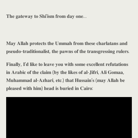
𝐓𝐡𝐞 𝐠𝐚𝐭𝐞𝐰𝐚𝐲 𝐭𝐨 𝐒𝐡𝐢’𝐢𝐬𝐦 𝐟𝐫𝐨𝐦 𝐝𝐚𝐲 𝐨𝐧𝐞…
𝐌𝐚𝐲 𝐀𝐥𝐥𝐚𝐡 𝐩𝐫𝐨𝐭𝐞𝐜𝐭𝐬 𝐭𝐡𝐞 𝐔𝐦𝐦𝐚𝐡 𝐟𝐫𝐨𝐦 𝐭𝐡𝐞𝐬𝐞 𝐜𝐡𝐚𝐫𝐥𝐚𝐭𝐚𝐧𝐬 𝐚𝐧𝐝
𝐩𝐬𝐞𝐮𝐝𝐨-𝐭𝐫𝐚𝐝𝐢𝐭𝐢𝐨𝐧𝐚𝐥𝐢𝐬𝐭, 𝐭𝐡𝐞 𝐩𝐚𝐰𝐧𝐬 𝐨𝐟 𝐭𝐡𝐞 𝐭𝐫𝐚𝐧𝐬𝐠𝐫𝐞𝐬𝐬𝐢𝐧𝐠 𝐫𝐮𝐥𝐞𝐫𝐬.
𝐅𝐢𝐧𝐚𝐥𝐥𝐲, 𝐈’𝐝 𝐥𝐢𝐤𝐞 𝐭𝐨 𝐥𝐞𝐚𝐯𝐞 𝐲𝐨𝐮 𝐰𝐢𝐭𝐡 𝐬𝐨𝐦𝐞 𝐞𝐱𝐜𝐞𝐥𝐥𝐞𝐧𝐭 𝐫𝐞𝐟𝐮𝐭𝐚𝐭𝐢𝐨𝐧𝐬
𝐢𝐧 𝐀𝐫𝐚𝐛𝐢𝐜 𝐨𝐟 𝐭𝐡𝐞 𝐜𝐥𝐚𝐢𝐦 (𝐛𝐲 𝐭𝐡𝐞 𝐥𝐢𝐤𝐞𝐬 𝐨𝐟 𝐚𝐥-𝐉𝐢𝐟𝐫𝐢, 𝐀𝐥𝐢 𝐆𝐨𝐦𝐚𝐚,
𝐌𝐮𝐡𝐚𝐦𝐦𝐚𝐝 𝐚𝐥-𝐀𝐳𝐡𝐚𝐫𝐢, 𝐞𝐭𝐜.) 𝐭𝐡𝐚𝐭 𝐇𝐮𝐬𝐬𝐚𝐢𝐧’𝐬 (𝐦𝐚𝐲 𝐀𝐥𝐥𝐚𝐡 𝐛𝐞
𝐩𝐥𝐞𝐚𝐬𝐞𝐝 𝐰𝐢𝐭𝐡 𝐡𝐢𝐦) 𝐡𝐞𝐚𝐝 𝐢𝐬 𝐛𝐮𝐫𝐢𝐞𝐝 𝐢𝐧 𝐂𝐚𝐢𝐫𝐨: