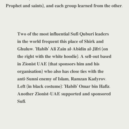
𝐏𝐫𝐨𝐩𝐡𝐞𝐭 𝐚𝐧𝐝 𝐬𝐚𝐢𝐧𝐭𝐬), 𝐚𝐧𝐝 𝐞𝐚𝐜𝐡 𝐠𝐫𝐨𝐮𝐩 𝐥𝐞𝐚𝐫𝐧𝐞𝐝 𝐟𝐫𝐨𝐦 𝐭𝐡𝐞 𝐨𝐭𝐡𝐞𝐫.
𝐓𝐰𝐨 𝐨𝐟 𝐭𝐡𝐞 𝐦𝐨𝐬𝐭 𝐢𝐧𝐟𝐥𝐮𝐞𝐧𝐭𝐢𝐚𝐥 𝐒𝐮𝐟𝐢 𝐐𝐮𝐛𝐮𝐫𝐢 𝐥𝐞𝐚𝐝𝐞𝐫𝐬
𝐢𝐧 𝐭𝐡𝐞 𝐰𝐨𝐫𝐥𝐝 𝐟𝐫𝐞𝐪𝐮𝐞𝐧𝐭 𝐭𝐡𝐢𝐬 𝐩𝐥𝐚𝐜𝐞 𝐨𝐟 𝐒𝐡𝐢𝐫𝐤 𝐚𝐧𝐝
𝐆𝐡𝐮𝐥𝐮𝐰. ‘𝐇𝐚𝐛𝐢𝐛’ 𝐀𝐥𝐢 𝐙𝐚𝐢𝐧 𝐚𝐥-𝐀𝐛𝐢𝐝𝐢𝐧 𝐚𝐥-𝐉𝐢𝐟𝐫𝐢 (𝐨𝐧
𝐭𝐡𝐞 𝐫𝐢𝐠𝐡𝐭 𝐰𝐢𝐭𝐡 𝐭𝐡𝐞 𝐰𝐡𝐢𝐭𝐞 𝐡𝐨𝐨𝐝𝐢𝐞). 𝐀 𝐬𝐞𝐥𝐥-𝐨𝐮𝐭 𝐛𝐚𝐬𝐞𝐝
𝐢𝐧 𝐙𝐢𝐨𝐧𝐢𝐬𝐭 𝐔𝐀𝐄 (𝐭𝐡𝐚𝐭 𝐬𝐩𝐨𝐧𝐬𝐨𝐫𝐬 𝐡𝐢𝐦 𝐚𝐧𝐝 𝐡𝐢𝐬
𝐨𝐫𝐠𝐚𝐧𝐢𝐬𝐚𝐭𝐢𝐨𝐧) 𝐰𝐡𝐨 𝐚𝐥𝐬𝐨 𝐡𝐚𝐬 𝐜𝐥𝐨𝐬𝐞 𝐭𝐢𝐞𝐬 𝐰𝐢𝐭𝐡 𝐭𝐡𝐞
𝐚𝐧𝐭𝐢-𝐒𝐮𝐧𝐧𝐢 𝐞𝐧𝐞𝐦𝐲 𝐨𝐟 𝐈𝐬𝐥𝐚𝐦, 𝐑𝐚𝐦𝐳𝐚𝐧 𝐊𝐚𝐝𝐲𝐫𝐨𝐯.
𝐋𝐞𝐟𝐭 (𝐢𝐧 𝐛𝐥𝐚𝐜𝐤 𝐜𝐨𝐬𝐭𝐮𝐦𝐞): ‘𝐇𝐚𝐛𝐢𝐛’ 𝐎𝐦𝐚𝐫 𝐛𝐢𝐧 𝐇𝐚𝐟𝐢𝐳.
𝐀𝐧𝐨𝐭𝐡𝐞𝐫 𝐙𝐢𝐨𝐧𝐢𝐬𝐭-𝐔𝐀𝐄 𝐬𝐮𝐩𝐩𝐨𝐫𝐭𝐞𝐝 𝐚𝐧𝐝 𝐬𝐩𝐨𝐧𝐬𝐨𝐫𝐞𝐝
𝐒𝐮𝐟𝐢.