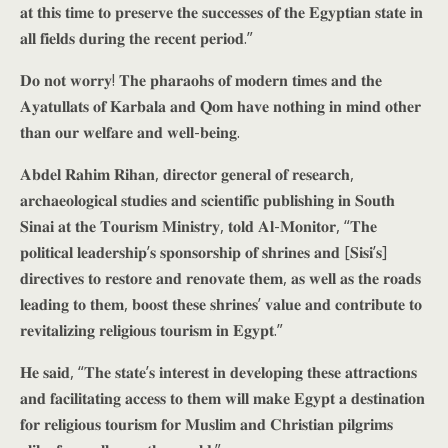
𝐚𝐭 𝐭𝐡𝐢𝐬 𝐭𝐢𝐦𝐞 𝐭𝐨 𝐩𝐫𝐞𝐬𝐞𝐫𝐯𝐞 𝐭𝐡𝐞 𝐬𝐮𝐜𝐜𝐞𝐬𝐬𝐞𝐬 𝐨𝐟 𝐭𝐡𝐞 𝐄𝐠𝐲𝐩𝐭𝐢𝐚𝐧 𝐬𝐭𝐚𝐭𝐞 𝐢𝐧
𝐚𝐥𝐥 𝐟𝐢𝐞𝐥𝐝𝐬 𝐝𝐮𝐫𝐢𝐧𝐠 𝐭𝐡𝐞 𝐫𝐞𝐜𝐞𝐧𝐭 𝐩𝐞𝐫𝐢𝐨𝐝.”
𝐃𝐨 𝐧𝐨𝐭 𝐰𝐨𝐫𝐫𝐲! 𝐓𝐡𝐞 𝐩𝐡𝐚𝐫𝐚𝐨𝐡𝐬 𝐨𝐟 𝐦𝐨𝐝𝐞𝐫𝐧 𝐭𝐢𝐦𝐞𝐬 𝐚𝐧𝐝 𝐭𝐡𝐞
𝐀𝐲𝐚𝐭𝐮𝐥𝐥𝐚𝐭𝐬 𝐨𝐟 𝐊𝐚𝐫𝐛𝐚𝐥𝐚 𝐚𝐧𝐝 𝐐𝐨𝐦 𝐡𝐚𝐯𝐞 𝐧𝐨𝐭𝐡𝐢𝐧𝐠 𝐢𝐧 𝐦𝐢𝐧𝐝 𝐨𝐭𝐡𝐞𝐫
𝐭𝐡𝐚𝐧 𝐨𝐮𝐫 𝐰𝐞𝐥𝐟𝐚𝐫𝐞 𝐚𝐧𝐝 𝐰𝐞𝐥𝐥-𝐛𝐞𝐢𝐧𝐠.
𝐀𝐛𝐝𝐞𝐥 𝐑𝐚𝐡𝐢𝐦 𝐑𝐢𝐡𝐚𝐧, 𝐝𝐢𝐫𝐞𝐜𝐭𝐨𝐫 𝐠𝐞𝐧𝐞𝐫𝐚𝐥 𝐨𝐟 𝐫𝐞𝐬𝐞𝐚𝐫𝐜𝐡,
𝐚𝐫𝐜𝐡𝐚𝐞𝐨𝐥𝐨𝐠𝐢𝐜𝐚𝐥 𝐬𝐭𝐮𝐝𝐢𝐞𝐬 𝐚𝐧𝐝 𝐬𝐜𝐢𝐞𝐧𝐭𝐢𝐟𝐢𝐜 𝐩𝐮𝐛𝐥𝐢𝐬𝐡𝐢𝐧𝐠 𝐢𝐧 𝐒𝐨𝐮𝐭𝐡
𝐒𝐢𝐧𝐚𝐢 𝐚𝐭 𝐭𝐡𝐞 𝐓𝐨𝐮𝐫𝐢𝐬𝐦 𝐌𝐢𝐧𝐢𝐬𝐭𝐫𝐲, 𝐭𝐨𝐥𝐝 𝐀𝐥-𝐌𝐨𝐧𝐢𝐭𝐨𝐫, “𝐓𝐡𝐞
𝐩𝐨𝐥𝐢𝐭𝐢𝐜𝐚𝐥 𝐥𝐞𝐚𝐝𝐞𝐫𝐬𝐡𝐢𝐩’𝐬 𝐬𝐩𝐨𝐧𝐬𝐨𝐫𝐬𝐡𝐢𝐩 𝐨𝐟 𝐬𝐡𝐫𝐢𝐧𝐞𝐬 𝐚𝐧𝐝 [𝐒𝐢𝐬𝐢’𝐬]
𝐝𝐢𝐫𝐞𝐜𝐭𝐢𝐯𝐞𝐬 𝐭𝐨 𝐫𝐞𝐬𝐭𝐨𝐫𝐞 𝐚𝐧𝐝 𝐫𝐞𝐧𝐨𝐯𝐚𝐭𝐞 𝐭𝐡𝐞𝐦, 𝐚𝐬 𝐰𝐞𝐥𝐥 𝐚𝐬 𝐭𝐡𝐞 𝐫𝐨𝐚𝐝𝐬
𝐥𝐞𝐚𝐝𝐢𝐧𝐠 𝐭𝐨 𝐭𝐡𝐞𝐦, 𝐛𝐨𝐨𝐬𝐭 𝐭𝐡𝐞𝐬𝐞 𝐬𝐡𝐫𝐢𝐧𝐞𝐬’ 𝐯𝐚𝐥𝐮𝐞 𝐚𝐧𝐝 𝐜𝐨𝐧𝐭𝐫𝐢𝐛𝐮𝐭𝐞 𝐭𝐨
𝐫𝐞𝐯𝐢𝐭𝐚𝐥𝐢𝐳𝐢𝐧𝐠 𝐫𝐞𝐥𝐢𝐠𝐢𝐨𝐮𝐬 𝐭𝐨𝐮𝐫𝐢𝐬𝐦 𝐢𝐧 𝐄𝐠𝐲𝐩𝐭.”
𝐇𝐞 𝐬𝐚𝐢𝐝, “𝐓𝐡𝐞 𝐬𝐭𝐚𝐭𝐞’𝐬 𝐢𝐧𝐭𝐞𝐫𝐞𝐬𝐭 𝐢𝐧 𝐝𝐞𝐯𝐞𝐥𝐨𝐩𝐢𝐧𝐠 𝐭𝐡𝐞𝐬𝐞 𝐚𝐭𝐭𝐫𝐚𝐜𝐭𝐢𝐨𝐧𝐬
𝐚𝐧𝐝 𝐟𝐚𝐜𝐢𝐥𝐢𝐭𝐚𝐭𝐢𝐧𝐠 𝐚𝐜𝐜𝐞𝐬𝐬 𝐭𝐨 𝐭𝐡𝐞𝐦 𝐰𝐢𝐥𝐥 𝐦𝐚𝐤𝐞 𝐄𝐠𝐲𝐩𝐭 𝐚 𝐝𝐞𝐬𝐭𝐢𝐧𝐚𝐭𝐢𝐨𝐧
𝐟𝐨𝐫 𝐫𝐞𝐥𝐢𝐠𝐢𝐨𝐮𝐬 𝐭𝐨𝐮𝐫𝐢𝐬𝐦 𝐟𝐨𝐫 𝐌𝐮𝐬𝐥𝐢𝐦 𝐚𝐧𝐝 𝐂𝐡𝐫𝐢𝐬𝐭𝐢𝐚𝐧 𝐩𝐢𝐥𝐠𝐫𝐢𝐦𝐬