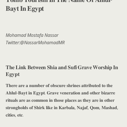
𝐁𝐚𝐲𝐭 𝐈𝐧 𝐄𝐠𝐲𝐩𝐭
Mohamad Mostafa Nassar
Twitter:@NassarMohamadMR
𝐓𝐡𝐞 𝐋𝐢𝐧𝐤 𝐁𝐞𝐭𝐰𝐞𝐞𝐧 𝐒𝐡𝐢𝐚 𝐚𝐧𝐝 𝐒𝐮𝐟𝐢 𝐆𝐫𝐚𝐯𝐞 𝐖𝐨𝐫𝐬𝐡𝐢𝐩 𝐈𝐧
𝐄𝐠𝐲𝐩𝐭
𝐓𝐡𝐞𝐫𝐞 𝐚𝐫𝐞 𝐚 𝐧𝐮𝐦𝐛𝐞𝐫 𝐨𝐟 𝐨𝐛𝐬𝐜𝐮𝐫𝐞 𝐬𝐡𝐫𝐢𝐧𝐞𝐬 𝐚𝐭𝐭𝐫𝐢𝐛𝐮𝐭𝐞𝐝 𝐭𝐨 𝐭𝐡𝐞
𝐀𝐡𝐥𝐮𝐥-𝐁𝐚𝐲𝐭 𝐢𝐧 𝐄𝐠𝐲𝐩𝐭. 𝐆𝐫𝐚𝐯𝐞 𝐯𝐞𝐧𝐞𝐫𝐚𝐭𝐢𝐨𝐧 𝐚𝐧𝐝 𝐨𝐭𝐡𝐞𝐫 𝐛𝐢𝐳𝐚𝐫𝐫𝐞
𝐫𝐢𝐭𝐮𝐚𝐥𝐬 𝐚𝐫𝐞 𝐚𝐬 𝐜𝐨𝐦𝐦𝐨𝐧 𝐢𝐧 𝐭𝐡𝐨𝐬𝐞 𝐩𝐥𝐚𝐜𝐞𝐬 𝐚𝐬 𝐭𝐡𝐞𝐲 𝐚𝐫𝐞 𝐢𝐧 𝐨𝐭𝐡𝐞𝐫
𝐬𝐭𝐫𝐨𝐧𝐠𝐡𝐨𝐥𝐝𝐬 𝐨𝐟 𝐒𝐡𝐢𝐫𝐤 𝐥𝐢𝐤𝐞 𝐢𝐧 𝐊𝐚𝐫𝐛𝐚𝐥𝐚, 𝐍𝐚𝐣𝐚𝐟, 𝐐𝐨𝐦, 𝐌𝐚𝐬𝐡𝐚𝐝,
𝐜𝐢𝐭𝐢𝐞𝐬, 𝐞𝐭𝐜.