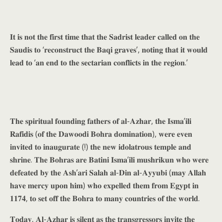
𝐈𝐭 𝐢𝐬 𝐧𝐨𝐭 𝐭𝐡𝐞 𝐟𝐢𝐫𝐬𝐭 𝐭𝐢𝐦𝐞 𝐭𝐡𝐚𝐭 𝐭𝐡𝐞 𝐒𝐚𝐝𝐫𝐢𝐬𝐭 𝐥𝐞𝐚𝐝𝐞𝐫 𝐜𝐚𝐥𝐥𝐞𝐝 𝐨𝐧 𝐭𝐡𝐞
𝐒𝐚𝐮𝐝𝐢𝐬 𝐭𝐨 ‘𝐫𝐞𝐜𝐨𝐧𝐬𝐭𝐫𝐮𝐜𝐭 𝐭𝐡𝐞 𝐁𝐚𝐪𝐢 𝐠𝐫𝐚𝐯𝐞𝐬’, 𝐧𝐨𝐭𝐢𝐧𝐠 𝐭𝐡𝐚𝐭 𝐢𝐭 𝐰𝐨𝐮𝐥𝐝
𝐥𝐞𝐚𝐝 𝐭𝐨 ‘𝐚𝐧 𝐞𝐧𝐝 𝐭𝐨 𝐭𝐡𝐞 𝐬𝐞𝐜𝐭𝐚𝐫𝐢𝐚𝐧 𝐜𝐨𝐧𝐟𝐥𝐢𝐜𝐭𝐬 𝐢𝐧 𝐭𝐡𝐞 𝐫𝐞𝐠𝐢𝐨𝐧.’
𝐓𝐡𝐞 𝐬𝐩𝐢𝐫𝐢𝐭𝐮𝐚𝐥 𝐟𝐨𝐮𝐧𝐝𝐢𝐧𝐠 𝐟𝐚𝐭𝐡𝐞𝐫𝐬 𝐨𝐟 𝐚𝐥-𝐀𝐳𝐡𝐚𝐫, 𝐭𝐡𝐞 𝐈𝐬𝐦𝐚’𝐢𝐥𝐢
𝐑𝐚𝐟𝐢𝐝𝐢𝐬 (𝐨𝐟 𝐭𝐡𝐞 𝐃𝐚𝐰𝐨𝐨𝐝𝐢 𝐁𝐨𝐡𝐫𝐚 𝐝𝐨𝐦𝐢𝐧𝐚𝐭𝐢𝐨𝐧), 𝐰𝐞𝐫𝐞 𝐞𝐯𝐞𝐧
𝐢𝐧𝐯𝐢𝐭𝐞𝐝 𝐭𝐨 𝐢𝐧𝐚𝐮𝐠𝐮𝐫𝐚𝐭𝐞 (!) 𝐭𝐡𝐞 𝐧𝐞𝐰 𝐢𝐝𝐨𝐥𝐚𝐭𝐫𝐨𝐮𝐬 𝐭𝐞𝐦𝐩𝐥𝐞 𝐚𝐧𝐝
𝐬𝐡𝐫𝐢𝐧𝐞. 𝐓𝐡𝐞 𝐁𝐨𝐡𝐫𝐚𝐬 𝐚𝐫𝐞 𝐁𝐚𝐭𝐢𝐧𝐢 𝐈𝐬𝐦𝐚’𝐢𝐥𝐢 𝐦𝐮𝐬𝐡𝐫𝐢𝐤𝐮𝐧 𝐰𝐡𝐨 𝐰𝐞𝐫𝐞
𝐝𝐞𝐟𝐞𝐚𝐭𝐞𝐝 𝐛𝐲 𝐭𝐡𝐞 𝐀𝐬𝐡’𝐚𝐫𝐢 𝐒𝐚𝐥𝐚𝐡 𝐚𝐥-𝐃𝐢𝐧 𝐚𝐥-𝐀𝐲𝐲𝐮𝐛𝐢 (𝐦𝐚𝐲 𝐀𝐥𝐥𝐚𝐡
𝐡𝐚𝐯𝐞 𝐦𝐞𝐫𝐜𝐲 𝐮𝐩𝐨𝐧 𝐡𝐢𝐦) 𝐰𝐡𝐨 𝐞𝐱𝐩𝐞𝐥𝐥𝐞𝐝 𝐭𝐡𝐞𝐦 𝐟𝐫𝐨𝐦 𝐄𝐠𝐲𝐩𝐭 𝐢𝐧
𝟏𝟏𝟕𝟒, 𝐭𝐨 𝐬𝐞𝐭 𝐨𝐟𝐟 𝐭𝐡𝐞 𝐁𝐨𝐡𝐫𝐚 𝐭𝐨 𝐦𝐚𝐧𝐲 𝐜𝐨𝐮𝐧𝐭𝐫𝐢𝐞𝐬 𝐨𝐟 𝐭𝐡𝐞 𝐰𝐨𝐫𝐥𝐝.
𝐓𝐨𝐝𝐚𝐲, 𝐀𝐥-𝐀𝐳𝐡𝐚𝐫 𝐢𝐬 𝐬𝐢𝐥𝐞𝐧𝐭 𝐚𝐬 𝐭𝐡𝐞 𝐭𝐫𝐚𝐧𝐬𝐠𝐫𝐞𝐬𝐬𝐨𝐫𝐬 𝐢𝐧𝐯𝐢𝐭𝐞 𝐭𝐡𝐞