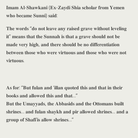
𝐈𝐦𝐚𝐦 𝐀𝐥-𝐒𝐡𝐚𝐰𝐤𝐚𝐧𝐢 (𝐄𝐱-𝐙𝐚𝐲𝐝𝐢 𝐒𝐡𝐢𝐚 𝐬𝐜𝐡𝐨𝐥𝐚𝐫 𝐟𝐫𝐨𝐦 𝐘𝐞𝐦𝐞𝐧
𝐰𝐡𝐨 𝐛𝐞𝐜𝐚𝐦𝐞 𝐒𝐮𝐧𝐧𝐢) 𝐬𝐚𝐢𝐝:
𝐓𝐡𝐞 𝐰𝐨𝐫𝐝𝐬 “𝐝𝐨 𝐧𝐨𝐭 𝐥𝐞𝐚𝐯𝐞 𝐚𝐧𝐲 𝐫𝐚𝐢𝐬𝐞𝐝 𝐠𝐫𝐚𝐯𝐞 𝐰𝐢𝐭𝐡𝐨𝐮𝐭 𝐥𝐞𝐯𝐞𝐥𝐢𝐧𝐠
𝐢𝐭” 𝐦𝐞𝐚𝐧𝐬 𝐭𝐡𝐚𝐭 𝐭𝐡𝐞 𝐒𝐮𝐧𝐧𝐚𝐡 𝐢𝐬 𝐭𝐡𝐚𝐭 𝐚 𝐠𝐫𝐚𝐯𝐞 𝐬𝐡𝐨𝐮𝐥𝐝 𝐧𝐨𝐭 𝐛𝐞
𝐦𝐚𝐝𝐞 𝐯𝐞𝐫𝐲 𝐡𝐢𝐠𝐡, 𝐚𝐧𝐝 𝐭𝐡𝐞𝐫𝐞 𝐬𝐡𝐨𝐮𝐥𝐝 𝐛𝐞 𝐧𝐨 𝐝𝐢𝐟𝐟𝐞𝐫𝐞𝐧𝐭𝐢𝐚𝐭𝐢𝐨𝐧
𝐛𝐞𝐭𝐰𝐞𝐞𝐧 𝐭𝐡𝐨𝐬𝐞 𝐰𝐡𝐨 𝐰𝐞𝐫𝐞 𝐯𝐢𝐫𝐭𝐮𝐨𝐮𝐬 𝐚𝐧𝐝 𝐭𝐡𝐨𝐬𝐞 𝐰𝐡𝐨 𝐰𝐞𝐫𝐞 𝐧𝐨𝐭
𝐯𝐢𝐫𝐭𝐮𝐨𝐮𝐬.
𝐀𝐬 𝐟𝐨𝐫: “𝐁𝐮𝐭 𝐟𝐮𝐥𝐚𝐧 𝐚𝐧𝐝 ‘𝐢𝐥𝐥𝐚𝐧 𝐪𝐮𝐨𝐭𝐞𝐝 𝐭𝐡𝐢𝐬 𝐚𝐧𝐝 𝐭𝐡𝐚𝐭 𝐢𝐧 𝐭𝐡𝐞𝐢𝐫
𝐛𝐨𝐨𝐤𝐬 𝐚𝐧𝐝 𝐚𝐥𝐥𝐨𝐰𝐞𝐝 𝐭𝐡𝐢𝐬 𝐚𝐧𝐝 𝐭𝐡𝐚𝐭…”
𝐁𝐮𝐭 𝐭𝐡𝐞 𝐔𝐦𝐚𝐲𝐲𝐚𝐝𝐬, 𝐭𝐡𝐞 𝐀𝐛𝐛𝐚𝐬𝐢𝐝𝐬 𝐚𝐧𝐝 𝐭𝐡𝐞 𝐎𝐭𝐭𝐨𝐦𝐚𝐧𝐬 𝐛𝐮𝐢𝐥𝐭
𝐬𝐡𝐫𝐢𝐧𝐞𝐬… 𝐚𝐧𝐝 𝐟𝐮𝐥𝐚𝐧 𝐬𝐡𝐚𝐲𝐤𝐡 𝐚𝐧𝐝 𝐩𝐢𝐫 𝐚𝐥𝐥𝐨𝐰𝐞𝐝 𝐬𝐡𝐫𝐢𝐧𝐞𝐬… 𝐚𝐧𝐝 𝐚
𝐠𝐫𝐨𝐮𝐩 𝐨𝐟 𝐒𝐡𝐚𝐟𝐢’𝐢𝐬 𝐚𝐥𝐥𝐨𝐰 𝐬𝐡𝐫𝐢𝐧𝐞𝐬…”