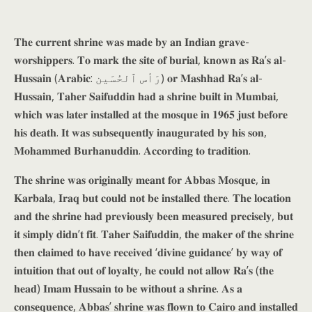
𝐓𝐡𝐞 𝐜𝐮𝐫𝐫𝐞𝐧𝐭 𝐬𝐡𝐫𝐢𝐧𝐞 𝐰𝐚𝐬 𝐦𝐚𝐝𝐞 𝐛𝐲 𝐚𝐧 𝐈𝐧𝐝𝐢𝐚𝐧 𝐠𝐫𝐚𝐯𝐞-
𝐰𝐨𝐫𝐬𝐡𝐢𝐩𝐩𝐞𝐫𝐬. 𝐓𝐨 𝐦𝐚𝐫𝐤 𝐭𝐡𝐞 𝐬𝐢𝐭𝐞 𝐨𝐟 𝐛𝐮𝐫𝐢𝐚𝐥, 𝐤𝐧𝐨𝐰𝐧 𝐚𝐬 𝐑𝐚’𝐬 𝐚𝐥-
𝐇𝐮𝐬𝐬𝐚𝐢𝐧 (𝐀𝐫𝐚𝐛𝐢𝐜: رَأس ٱلحُسَين‎) 𝐨𝐫 𝐌𝐚𝐬𝐡𝐡𝐚𝐝 𝐑𝐚’𝐬 𝐚𝐥-
𝐇𝐮𝐬𝐬𝐚𝐢𝐧, 𝐓𝐚𝐡𝐞𝐫 𝐒𝐚𝐢𝐟𝐮𝐝𝐝𝐢𝐧 𝐡𝐚𝐝 𝐚 𝐬𝐡𝐫𝐢𝐧𝐞 𝐛𝐮𝐢𝐥𝐭 𝐢𝐧 𝐌𝐮𝐦𝐛𝐚𝐢,
𝐰𝐡𝐢𝐜𝐡 𝐰𝐚𝐬 𝐥𝐚𝐭𝐞𝐫 𝐢𝐧𝐬𝐭𝐚𝐥𝐥𝐞𝐝 𝐚𝐭 𝐭𝐡𝐞 𝐦𝐨𝐬𝐪𝐮𝐞 𝐢𝐧 𝟏𝟗𝟔𝟓 𝐣𝐮𝐬𝐭 𝐛𝐞𝐟𝐨𝐫𝐞
𝐡𝐢𝐬 𝐝𝐞𝐚𝐭𝐡. 𝐈𝐭 𝐰𝐚𝐬 𝐬𝐮𝐛𝐬𝐞𝐪𝐮𝐞𝐧𝐭𝐥𝐲 𝐢𝐧𝐚𝐮𝐠𝐮𝐫𝐚𝐭𝐞𝐝 𝐛𝐲 𝐡𝐢𝐬 𝐬𝐨𝐧,
𝐌𝐨𝐡𝐚𝐦𝐦𝐞𝐝 𝐁𝐮𝐫𝐡𝐚𝐧𝐮𝐝𝐝𝐢𝐧. 𝐀𝐜𝐜𝐨𝐫𝐝𝐢𝐧𝐠 𝐭𝐨 𝐭𝐫𝐚𝐝𝐢𝐭𝐢𝐨𝐧.
𝐓𝐡𝐞 𝐬𝐡𝐫𝐢𝐧𝐞 𝐰𝐚𝐬 𝐨𝐫𝐢𝐠𝐢𝐧𝐚𝐥𝐥𝐲 𝐦𝐞𝐚𝐧𝐭 𝐟𝐨𝐫 𝐀𝐛𝐛𝐚𝐬 𝐌𝐨𝐬𝐪𝐮𝐞, 𝐢𝐧
𝐊𝐚𝐫𝐛𝐚𝐥𝐚, 𝐈𝐫𝐚𝐪 𝐛𝐮𝐭 𝐜𝐨𝐮𝐥𝐝 𝐧𝐨𝐭 𝐛𝐞 𝐢𝐧𝐬𝐭𝐚𝐥𝐥𝐞𝐝 𝐭𝐡𝐞𝐫𝐞. 𝐓𝐡𝐞 𝐥𝐨𝐜𝐚𝐭𝐢𝐨𝐧
𝐚𝐧𝐝 𝐭𝐡𝐞 𝐬𝐡𝐫𝐢𝐧𝐞 𝐡𝐚𝐝 𝐩𝐫𝐞𝐯𝐢𝐨𝐮𝐬𝐥𝐲 𝐛𝐞𝐞𝐧 𝐦𝐞𝐚𝐬𝐮𝐫𝐞𝐝 𝐩𝐫𝐞𝐜𝐢𝐬𝐞𝐥𝐲, 𝐛𝐮𝐭
𝐢𝐭 𝐬𝐢𝐦𝐩𝐥𝐲 𝐝𝐢𝐝𝐧’𝐭 𝐟𝐢𝐭. 𝐓𝐚𝐡𝐞𝐫 𝐒𝐚𝐢𝐟𝐮𝐝𝐝𝐢𝐧, 𝐭𝐡𝐞 𝐦𝐚𝐤𝐞𝐫 𝐨𝐟 𝐭𝐡𝐞 𝐬𝐡𝐫𝐢𝐧𝐞
𝐭𝐡𝐞𝐧 𝐜𝐥𝐚𝐢𝐦𝐞𝐝 𝐭𝐨 𝐡𝐚𝐯𝐞 𝐫𝐞𝐜𝐞𝐢𝐯𝐞𝐝 ‘𝐝𝐢𝐯𝐢𝐧𝐞 𝐠𝐮𝐢𝐝𝐚𝐧𝐜𝐞’ 𝐛𝐲 𝐰𝐚𝐲 𝐨𝐟
𝐢𝐧𝐭𝐮𝐢𝐭𝐢𝐨𝐧 𝐭𝐡𝐚𝐭 𝐨𝐮𝐭 𝐨𝐟 𝐥𝐨𝐲𝐚𝐥𝐭𝐲, 𝐡𝐞 𝐜𝐨𝐮𝐥𝐝 𝐧𝐨𝐭 𝐚𝐥𝐥𝐨𝐰 𝐑𝐚’𝐬 (𝐭𝐡𝐞
𝐡𝐞𝐚𝐝) 𝐈𝐦𝐚𝐦 𝐇𝐮𝐬𝐬𝐚𝐢𝐧 𝐭𝐨 𝐛𝐞 𝐰𝐢𝐭𝐡𝐨𝐮𝐭 𝐚 𝐬𝐡𝐫𝐢𝐧𝐞. 𝐀𝐬 𝐚
𝐜𝐨𝐧𝐬𝐞𝐪𝐮𝐞𝐧𝐜𝐞, 𝐀𝐛𝐛𝐚𝐬’ 𝐬𝐡𝐫𝐢𝐧𝐞 𝐰𝐚𝐬 𝐟𝐥𝐨𝐰𝐧 𝐭𝐨 𝐂𝐚𝐢𝐫𝐨 𝐚𝐧𝐝 𝐢𝐧𝐬𝐭𝐚𝐥𝐥𝐞𝐝