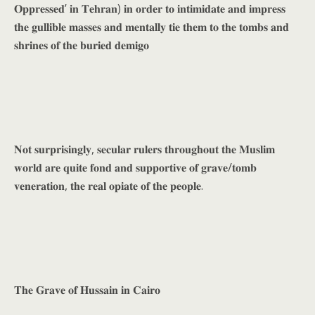
𝐎𝐩𝐩𝐫𝐞𝐬𝐬𝐞𝐝’ 𝐢𝐧 𝐓𝐞𝐡𝐫𝐚𝐧) 𝐢𝐧 𝐨𝐫𝐝𝐞𝐫 𝐭𝐨 𝐢𝐧𝐭𝐢𝐦𝐢𝐝𝐚𝐭𝐞 𝐚𝐧𝐝 𝐢𝐦𝐩𝐫𝐞𝐬𝐬
𝐭𝐡𝐞 𝐠𝐮𝐥𝐥𝐢𝐛𝐥𝐞 𝐦𝐚𝐬𝐬𝐞𝐬 𝐚𝐧𝐝 𝐦𝐞𝐧𝐭𝐚𝐥𝐥𝐲 𝐭𝐢𝐞 𝐭𝐡𝐞𝐦 𝐭𝐨 𝐭𝐡𝐞 𝐭𝐨𝐦𝐛𝐬 𝐚𝐧𝐝
𝐬𝐡𝐫𝐢𝐧𝐞𝐬 𝐨𝐟 𝐭𝐡𝐞 𝐛𝐮𝐫𝐢𝐞𝐝 𝐝𝐞𝐦𝐢𝐠𝐨
𝐍𝐨𝐭 𝐬𝐮𝐫𝐩𝐫𝐢𝐬𝐢𝐧𝐠𝐥𝐲, 𝐬𝐞𝐜𝐮𝐥𝐚𝐫 𝐫𝐮𝐥𝐞𝐫𝐬 𝐭𝐡𝐫𝐨𝐮𝐠𝐡𝐨𝐮𝐭 𝐭𝐡𝐞 𝐌𝐮𝐬𝐥𝐢𝐦
𝐰𝐨𝐫𝐥𝐝 𝐚𝐫𝐞 𝐪𝐮𝐢𝐭𝐞 𝐟𝐨𝐧𝐝 𝐚𝐧𝐝 𝐬𝐮𝐩𝐩𝐨𝐫𝐭𝐢𝐯𝐞 𝐨𝐟 𝐠𝐫𝐚𝐯𝐞/𝐭𝐨𝐦𝐛
𝐯𝐞𝐧𝐞𝐫𝐚𝐭𝐢𝐨𝐧, 𝐭𝐡𝐞 𝐫𝐞𝐚𝐥 𝐨𝐩𝐢𝐚𝐭𝐞 𝐨𝐟 𝐭𝐡𝐞 𝐩𝐞𝐨𝐩𝐥𝐞.
𝐓𝐡𝐞 𝐆𝐫𝐚𝐯𝐞 𝐨𝐟 𝐇𝐮𝐬𝐬𝐚𝐢𝐧 𝐢𝐧 𝐂𝐚𝐢𝐫𝐨