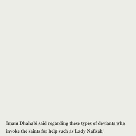
𝐈𝐦𝐚𝐦 𝐃𝐡𝐚𝐡𝐚𝐛𝐢 𝐬𝐚𝐢𝐝 𝐫𝐞𝐠𝐚𝐫𝐝𝐢𝐧𝐠 𝐭𝐡𝐞𝐬𝐞 𝐭𝐲𝐩𝐞𝐬 𝐨𝐟 𝐝𝐞𝐯𝐢𝐚𝐧𝐭𝐬 𝐰𝐡𝐨
𝐢𝐧𝐯𝐨𝐤𝐞 𝐭𝐡𝐞 𝐬𝐚𝐢𝐧𝐭𝐬 𝐟𝐨𝐫 𝐡𝐞𝐥𝐩 𝐬𝐮𝐜𝐡 𝐚𝐬 𝐋𝐚𝐝𝐲 𝐍𝐚𝐟𝐢𝐬𝐚𝐡: