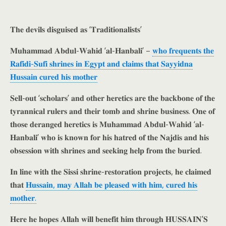
𝐓𝐡𝐞 𝐝𝐞𝐯𝐢𝐥𝐬 𝐝𝐢𝐬𝐠𝐮𝐢𝐬𝐞𝐝 𝐚𝐬 ‘𝐓𝐫𝐚𝐝𝐢𝐭𝐢𝐨𝐧𝐚𝐥𝐢𝐬𝐭𝐬’
𝐌𝐮𝐡𝐚𝐦𝐦𝐚𝐝 𝐀𝐛𝐝𝐮𝐥-𝐖𝐚𝐡𝐢𝐝 ‘𝐚𝐥-𝐇𝐚𝐧𝐛𝐚𝐥𝐢’ –
𝐰𝐡𝐨 𝐟𝐫𝐞𝐪𝐮𝐞𝐧𝐭𝐬 𝐭𝐡𝐞
𝐑𝐚𝐟𝐢𝐝𝐢-𝐒𝐮𝐟𝐢 𝐬𝐡𝐫𝐢𝐧𝐞𝐬 𝐢𝐧 𝐄𝐠𝐲𝐩𝐭 𝐚𝐧𝐝 𝐜𝐥𝐚𝐢𝐦𝐬 𝐭𝐡𝐚𝐭 𝐒𝐚𝐲𝐲𝐢𝐝𝐧𝐚
𝐇𝐮𝐬𝐬𝐚𝐢𝐧 𝐜𝐮𝐫𝐞𝐝 𝐡𝐢𝐬 𝐦𝐨𝐭𝐡𝐞𝐫
𝐒𝐞𝐥𝐥-𝐨𝐮𝐭 ‘𝐬𝐜𝐡𝐨𝐥𝐚𝐫𝐬’ 𝐚𝐧𝐝 𝐨𝐭𝐡𝐞𝐫 𝐡𝐞𝐫𝐞𝐭𝐢𝐜𝐬 𝐚𝐫𝐞 𝐭𝐡𝐞 𝐛𝐚𝐜𝐤𝐛𝐨𝐧𝐞 𝐨𝐟 𝐭𝐡𝐞
𝐭𝐲𝐫𝐚𝐧𝐧𝐢𝐜𝐚𝐥 𝐫𝐮𝐥𝐞𝐫𝐬 𝐚𝐧𝐝 𝐭𝐡𝐞𝐢𝐫 𝐭𝐨𝐦𝐛 𝐚𝐧𝐝 𝐬𝐡𝐫𝐢𝐧𝐞 𝐛𝐮𝐬𝐢𝐧𝐞𝐬𝐬. 𝐎𝐧𝐞 𝐨𝐟
𝐭𝐡𝐨𝐬𝐞 𝐝𝐞𝐫𝐚𝐧𝐠𝐞𝐝 𝐡𝐞𝐫𝐞𝐭𝐢𝐜𝐬 𝐢𝐬 𝐌𝐮𝐡𝐚𝐦𝐦𝐚𝐝 𝐀𝐛𝐝𝐮𝐥-𝐖𝐚𝐡𝐢𝐝 ‘𝐚𝐥-
𝐇𝐚𝐧𝐛𝐚𝐥𝐢’ 𝐰𝐡𝐨 𝐢𝐬 𝐤𝐧𝐨𝐰𝐧 𝐟𝐨𝐫 𝐡𝐢𝐬 𝐡𝐚𝐭𝐫𝐞𝐝 𝐨𝐟 𝐭𝐡𝐞 𝐍𝐚𝐣𝐝𝐢𝐬 𝐚𝐧𝐝 𝐡𝐢𝐬
𝐨𝐛𝐬𝐞𝐬𝐬𝐢𝐨𝐧 𝐰𝐢𝐭𝐡 𝐬𝐡𝐫𝐢𝐧𝐞𝐬 𝐚𝐧𝐝 𝐬𝐞𝐞𝐤𝐢𝐧𝐠 𝐡𝐞𝐥𝐩 𝐟𝐫𝐨𝐦 𝐭𝐡𝐞 𝐛𝐮𝐫𝐢𝐞𝐝.
𝐈𝐧 𝐥𝐢𝐧𝐞 𝐰𝐢𝐭𝐡 𝐭𝐡𝐞 𝐒𝐢𝐬𝐬𝐢 𝐬𝐡𝐫𝐢𝐧𝐞-𝐫𝐞𝐬𝐭𝐨𝐫𝐚𝐭𝐢𝐨𝐧 𝐩𝐫𝐨𝐣𝐞𝐜𝐭𝐬, 𝐡𝐞 𝐜𝐥𝐚𝐢𝐦𝐞𝐝
𝐭𝐡𝐚𝐭
𝐇𝐮𝐬𝐬𝐚𝐢𝐧, 𝐦𝐚𝐲 𝐀𝐥𝐥𝐚𝐡 𝐛𝐞 𝐩𝐥𝐞𝐚𝐬𝐞𝐝 𝐰𝐢𝐭𝐡 𝐡𝐢𝐦, 𝐜𝐮𝐫𝐞𝐝 𝐡𝐢𝐬
𝐦𝐨𝐭𝐡𝐞𝐫.
𝐇𝐞𝐫𝐞 𝐡𝐞 𝐡𝐨𝐩𝐞𝐬 𝐀𝐥𝐥𝐚𝐡 𝐰𝐢𝐥𝐥 𝐛𝐞𝐧𝐞𝐟𝐢𝐭 𝐡𝐢𝐦 𝐭𝐡𝐫𝐨𝐮𝐠𝐡 𝐇𝐔𝐒𝐒𝐀𝐈𝐍’𝐒