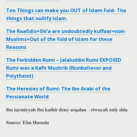
Ten Things can make you OUT of Islam Fold- The
things that nullify Islam.
The Raafidis=Shi’a are undoubtedly kuffaar=non-
Muslims=Out of the fold of Islam for these
Reasons
The Forbidden Rumi – Jalaluddin Rumi EXPOSED
Rumi was a Kafir Mushrik (Nonbeliever and
Polytheist)
The Heresies of Rumi: The Ibn Arabi of the
Persianate World
𝐢𝐛𝐧 𝐭𝐚𝐲𝐦𝐢𝐲𝐲𝐚𝐡 𝐢𝐛𝐧 𝐤𝐚𝐭𝐡𝐢𝐫 𝐝𝐞𝐧𝐲 𝐚𝐬𝐪𝐚𝐥𝐚𝐧 …𝐫𝐢𝐰𝐚𝐲𝐚𝐡 𝐨𝐧𝐥𝐲 𝐬𝐡𝐢𝐚
𝐒𝐨𝐮𝐫𝐜𝐞: 𝐄𝐛𝐧 𝐇𝐮𝐬𝐬𝐞𝐢𝐧