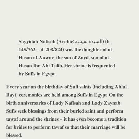
𝐒𝐚𝐲𝐲𝐢𝐝𝐚𝐡 𝐍𝐚𝐟𝐢𝐬𝐚𝐡 (𝐀𝐫𝐚𝐛𝐢𝐜: السيدة نفيسة) (𝐛.
𝟏𝟒𝟓/𝟕𝟔𝟐 – 𝐝. 𝟐𝟎𝟖/𝟖𝟐𝟒) 𝐰𝐚𝐬 𝐭𝐡𝐞 𝐝𝐚𝐮𝐠𝐡𝐭𝐞𝐫 𝐨𝐟 𝐚𝐥-
𝐇𝐚𝐬𝐚𝐧 𝐚𝐥-𝐀𝐧𝐰𝐚𝐫, 𝐭𝐡𝐞 𝐬𝐨𝐧 𝐨𝐟 𝐙𝐚𝐲𝐝, 𝐬𝐨𝐧 𝐨𝐟 𝐚𝐥-
𝐇𝐚𝐬𝐚𝐧 𝐈𝐛𝐧 𝐀𝐛𝐢 𝐓𝐚𝐥𝐢𝐛. 𝐇𝐞𝐫 𝐬𝐡𝐫𝐢𝐧𝐞 𝐢𝐬 𝐟𝐫𝐞𝐪𝐮𝐞𝐧𝐭𝐞𝐝
𝐛𝐲 𝐒𝐮𝐟𝐢𝐬 𝐢𝐧 𝐄𝐠𝐲𝐩𝐭.
𝐄𝐯𝐞𝐫𝐲 𝐲𝐞𝐚𝐫 𝐨𝐧 𝐭𝐡𝐞 𝐛𝐢𝐫𝐭𝐡𝐝𝐚𝐲 𝐨𝐟 𝐒𝐮𝐟𝐢 𝐬𝐚𝐢𝐧𝐭𝐬 (𝐢𝐧𝐜𝐥𝐮𝐝𝐢𝐧𝐠 𝐀𝐡𝐥𝐮𝐥-
𝐁𝐚𝐲𝐭) 𝐜𝐞𝐫𝐞𝐦𝐨𝐧𝐢𝐞𝐬 𝐚𝐫𝐞 𝐡𝐞𝐥𝐝 𝐚𝐦𝐨𝐧𝐠 𝐒𝐮𝐟𝐢𝐬 𝐢𝐧 𝐄𝐠𝐲𝐩𝐭. 𝐎𝐧 𝐭𝐡𝐞
𝐛𝐢𝐫𝐭𝐡 𝐚𝐧𝐧𝐢𝐯𝐞𝐫𝐬𝐚𝐫𝐢𝐞𝐬 𝐨𝐟 𝐋𝐚𝐝𝐲 𝐍𝐚𝐟𝐢𝐬𝐚𝐡 𝐚𝐧𝐝 𝐋𝐚𝐝𝐲 𝐙𝐚𝐲𝐧𝐚𝐛,
𝐒𝐮𝐟𝐢𝐬 𝐬𝐞𝐞𝐤 𝐛𝐥𝐞𝐬𝐬𝐢𝐧𝐠𝐬 𝐟𝐫𝐨𝐦 𝐭𝐡𝐞𝐢𝐫 𝐛𝐮𝐫𝐢𝐞𝐝 𝐬𝐚𝐢𝐧𝐭 𝐚𝐧𝐝 𝐩𝐞𝐫𝐟𝐨𝐫𝐦
𝐭𝐚𝐰𝐚𝐟 𝐚𝐫𝐨𝐮𝐧𝐝 𝐭𝐡𝐞 𝐬𝐡𝐫𝐢𝐧𝐞𝐬 – 𝐢𝐭 𝐡𝐚𝐬 𝐞𝐯𝐞𝐧 𝐛𝐞𝐜𝐨𝐦𝐞 𝐚 𝐭𝐫𝐚𝐝𝐢𝐭𝐢𝐨𝐧
𝐟𝐨𝐫 𝐛𝐫𝐢𝐝𝐞𝐬 𝐭𝐨 𝐩𝐞𝐫𝐟𝐨𝐫𝐦 𝐭𝐚𝐰𝐚𝐟 𝐬𝐨 𝐭𝐡𝐚𝐭 𝐭𝐡𝐞𝐢𝐫 𝐦𝐚𝐫𝐫𝐢𝐚𝐠𝐞 𝐰𝐢𝐥𝐥 𝐛𝐞
𝐛𝐥𝐞𝐬𝐬𝐞𝐝.