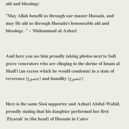
𝐚𝐢𝐝 𝐚𝐧𝐝 𝐛𝐥𝐞𝐬𝐬𝐢𝐧𝐠𝐬:
“𝐌𝐚𝐲 𝐀𝐥𝐥𝐚𝐡 𝐛𝐞𝐧𝐞𝐟𝐢𝐭 𝐮𝐬 𝐭𝐡𝐫𝐨𝐮𝐠𝐡 𝐨𝐮𝐫 𝐦𝐚𝐬𝐭𝐞𝐫 𝐇𝐮𝐬𝐬𝐚𝐢𝐧, 𝐚𝐧𝐝
𝐦𝐚𝐲 𝐇𝐞 𝐚𝐢𝐝 𝐮𝐬 𝐭𝐡𝐫𝐨𝐮𝐠𝐡 𝐇𝐮𝐬𝐬𝐚𝐢𝐧’𝐬 𝐡𝐨𝐧𝐨𝐮𝐫𝐚𝐛𝐥𝐞 𝐚𝐢𝐝 𝐚𝐧𝐝
𝐛𝐥𝐞𝐬𝐬𝐢𝐧𝐠𝐬…” – 𝐌𝐮𝐡𝐚𝐦𝐦𝐚𝐝 𝐚𝐥-𝐀𝐳𝐡𝐚𝐫𝐢
𝐀𝐧𝐝 𝐡𝐞𝐫𝐞 𝐲𝐨𝐮 𝐬𝐞𝐞 𝐡𝐢𝐦 𝐩𝐫𝐨𝐮𝐝𝐥𝐲 𝐭𝐚𝐤𝐢𝐧𝐠 𝐩𝐡𝐨𝐭𝐨𝐬 𝐧𝐞𝐱𝐭 𝐭𝐨 𝐒𝐮𝐟𝐢
𝐠𝐫𝐚𝐯𝐞 𝐯𝐞𝐧𝐞𝐫𝐚𝐭𝐨𝐫𝐬 𝐰𝐡𝐨 𝐚𝐫𝐞 𝐜𝐥𝐢𝐧𝐠𝐢𝐧𝐠 𝐭𝐨 𝐭𝐡𝐞 𝐬𝐡𝐫𝐢𝐧𝐞 𝐨𝐟 𝐈𝐦𝐚𝐦 𝐚𝐥-
𝐒𝐡𝐚𝐟𝐢’𝐢 (𝐚𝐧 𝐞𝐱𝐜𝐞𝐬𝐬 𝐰𝐡𝐢𝐜𝐡 𝐡𝐞 𝐰𝐨𝐮𝐥𝐝 𝐜𝐨𝐧𝐝𝐞𝐦𝐧) 𝐢𝐧 𝐚 𝐬𝐭𝐚𝐭𝐞 𝐨𝐟
𝐫𝐞𝐯𝐞𝐫𝐞𝐧𝐜𝐞 (خشوع) 𝐚𝐧𝐝 𝐡𝐮𝐦𝐢𝐥𝐢𝐭𝐲 (خضوع):
𝐇𝐞𝐫𝐞 𝐢𝐬 𝐭𝐡𝐞 𝐬𝐚𝐦𝐞 𝐒𝐢𝐬𝐬𝐢 𝐬𝐮𝐩𝐩𝐨𝐫𝐭𝐞𝐫 𝐚𝐧𝐝 𝐀𝐳𝐡𝐚𝐫𝐢 𝐀𝐛𝐝𝐮𝐥-𝐖𝐚𝐡𝐢𝐝,
𝐩𝐫𝐨𝐮𝐝𝐥𝐲 𝐬𝐭𝐚𝐭𝐢𝐧𝐠 𝐭𝐡𝐚𝐭 𝐡𝐢𝐬 𝐝𝐚𝐮𝐠𝐡𝐭𝐞𝐫 𝐩𝐞𝐫𝐟𝐨𝐫𝐦𝐞𝐝 𝐡𝐞𝐫 𝐟𝐢𝐫𝐬𝐭
‘𝐙𝐢𝐲𝐚𝐫𝐚𝐡’ 𝐭𝐨 (𝐭𝐡𝐞 𝐡𝐞𝐚𝐝) 𝐨𝐟 𝐇𝐮𝐬𝐬𝐚𝐢𝐧 𝐢𝐧 𝐂𝐚𝐢𝐫𝐨: