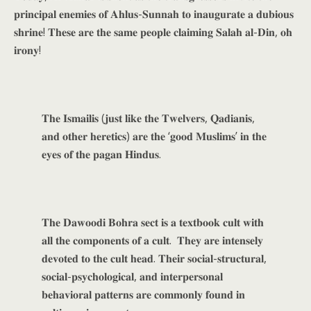
𝐩𝐫𝐢𝐧𝐜𝐢𝐩𝐚𝐥 𝐞𝐧𝐞𝐦𝐢𝐞𝐬 𝐨𝐟 𝐀𝐡𝐥𝐮𝐬-𝐒𝐮𝐧𝐧𝐚𝐡 𝐭𝐨 𝐢𝐧𝐚𝐮𝐠𝐮𝐫𝐚𝐭𝐞 𝐚 𝐝𝐮𝐛𝐢𝐨𝐮𝐬
𝐬𝐡𝐫𝐢𝐧𝐞! 𝐓𝐡𝐞𝐬𝐞 𝐚𝐫𝐞 𝐭𝐡𝐞 𝐬𝐚𝐦𝐞 𝐩𝐞𝐨𝐩𝐥𝐞 𝐜𝐥𝐚𝐢𝐦𝐢𝐧𝐠 𝐒𝐚𝐥𝐚𝐡 𝐚𝐥-𝐃𝐢𝐧, 𝐨𝐡
𝐢𝐫𝐨𝐧𝐲!
𝐓𝐡𝐞 𝐈𝐬𝐦𝐚𝐢𝐥𝐢𝐬 (𝐣𝐮𝐬𝐭 𝐥𝐢𝐤𝐞 𝐭𝐡𝐞 𝐓𝐰𝐞𝐥𝐯𝐞𝐫𝐬, 𝐐𝐚𝐝𝐢𝐚𝐧𝐢𝐬,
𝐚𝐧𝐝 𝐨𝐭𝐡𝐞𝐫 𝐡𝐞𝐫𝐞𝐭𝐢𝐜𝐬) 𝐚𝐫𝐞 𝐭𝐡𝐞 ‘𝐠𝐨𝐨𝐝 𝐌𝐮𝐬𝐥𝐢𝐦𝐬’ 𝐢𝐧 𝐭𝐡𝐞
𝐞𝐲𝐞𝐬 𝐨𝐟 𝐭𝐡𝐞 𝐩𝐚𝐠𝐚𝐧 𝐇𝐢𝐧𝐝𝐮𝐬.
𝐓𝐡𝐞 𝐃𝐚𝐰𝐨𝐨𝐝𝐢 𝐁𝐨𝐡𝐫𝐚 𝐬𝐞𝐜𝐭 𝐢𝐬 𝐚 𝐭𝐞𝐱𝐭𝐛𝐨𝐨𝐤 𝐜𝐮𝐥𝐭 𝐰𝐢𝐭𝐡
𝐚𝐥𝐥 𝐭𝐡𝐞 𝐜𝐨𝐦𝐩𝐨𝐧𝐞𝐧𝐭𝐬 𝐨𝐟 𝐚 𝐜𝐮𝐥𝐭. 𝐓𝐡𝐞𝐲 𝐚𝐫𝐞 𝐢𝐧𝐭𝐞𝐧𝐬𝐞𝐥𝐲
𝐝𝐞𝐯𝐨𝐭𝐞𝐝 𝐭𝐨 𝐭𝐡𝐞 𝐜𝐮𝐥𝐭 𝐡𝐞𝐚𝐝. 𝐓𝐡𝐞𝐢𝐫 𝐬𝐨𝐜𝐢𝐚𝐥-𝐬𝐭𝐫𝐮𝐜𝐭𝐮𝐫𝐚𝐥,
𝐬𝐨𝐜𝐢𝐚𝐥-𝐩𝐬𝐲𝐜𝐡𝐨𝐥𝐨𝐠𝐢𝐜𝐚𝐥, 𝐚𝐧𝐝 𝐢𝐧𝐭𝐞𝐫𝐩𝐞𝐫𝐬𝐨𝐧𝐚𝐥
𝐛𝐞𝐡𝐚𝐯𝐢𝐨𝐫𝐚𝐥 𝐩𝐚𝐭𝐭𝐞𝐫𝐧𝐬 𝐚𝐫𝐞 𝐜𝐨𝐦𝐦𝐨𝐧𝐥𝐲 𝐟𝐨𝐮𝐧𝐝 𝐢𝐧