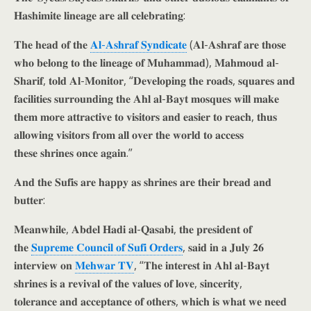
𝐇𝐚𝐬𝐡𝐢𝐦𝐢𝐭𝐞 𝐥𝐢𝐧𝐞𝐚𝐠𝐞 𝐚𝐫𝐞 𝐚𝐥𝐥 𝐜𝐞𝐥𝐞𝐛𝐫𝐚𝐭𝐢𝐧𝐠:
𝐓𝐡𝐞 𝐡𝐞𝐚𝐝 𝐨𝐟 𝐭𝐡𝐞
𝐀𝐥-𝐀𝐬𝐡𝐫𝐚𝐟 𝐒𝐲𝐧𝐝𝐢𝐜𝐚𝐭𝐞
(𝐀𝐥-𝐀𝐬𝐡𝐫𝐚𝐟 𝐚𝐫𝐞 𝐭𝐡𝐨𝐬𝐞
𝐰𝐡𝐨 𝐛𝐞𝐥𝐨𝐧𝐠 𝐭𝐨 𝐭𝐡𝐞 𝐥𝐢𝐧𝐞𝐚𝐠𝐞 𝐨𝐟 𝐌𝐮𝐡𝐚𝐦𝐦𝐚𝐝), 𝐌𝐚𝐡𝐦𝐨𝐮𝐝 𝐚𝐥-
𝐒𝐡𝐚𝐫𝐢𝐟, 𝐭𝐨𝐥𝐝 𝐀𝐥-𝐌𝐨𝐧𝐢𝐭𝐨𝐫, “𝐃𝐞𝐯𝐞𝐥𝐨𝐩𝐢𝐧𝐠 𝐭𝐡𝐞 𝐫𝐨𝐚𝐝𝐬, 𝐬𝐪𝐮𝐚𝐫𝐞𝐬 𝐚𝐧𝐝
𝐟𝐚𝐜𝐢𝐥𝐢𝐭𝐢𝐞𝐬 𝐬𝐮𝐫𝐫𝐨𝐮𝐧𝐝𝐢𝐧𝐠 𝐭𝐡𝐞 𝐀𝐡𝐥 𝐚𝐥-𝐁𝐚𝐲𝐭 𝐦𝐨𝐬𝐪𝐮𝐞𝐬 𝐰𝐢𝐥𝐥 𝐦𝐚𝐤𝐞
𝐭𝐡𝐞𝐦 𝐦𝐨𝐫𝐞 𝐚𝐭𝐭𝐫𝐚𝐜𝐭𝐢𝐯𝐞 𝐭𝐨 𝐯𝐢𝐬𝐢𝐭𝐨𝐫𝐬 𝐚𝐧𝐝 𝐞𝐚𝐬𝐢𝐞𝐫 𝐭𝐨 𝐫𝐞𝐚𝐜𝐡, 𝐭𝐡𝐮𝐬
𝐚𝐥𝐥𝐨𝐰𝐢𝐧𝐠 𝐯𝐢𝐬𝐢𝐭𝐨𝐫𝐬 𝐟𝐫𝐨𝐦 𝐚𝐥𝐥 𝐨𝐯𝐞𝐫 𝐭𝐡𝐞 𝐰𝐨𝐫𝐥𝐝 𝐭𝐨 𝐚𝐜𝐜𝐞𝐬𝐬
𝐭𝐡𝐞𝐬𝐞 𝐬𝐡𝐫𝐢𝐧𝐞𝐬 𝐨𝐧𝐜𝐞 𝐚𝐠𝐚𝐢𝐧.”
𝐀𝐧𝐝 𝐭𝐡𝐞 𝐒𝐮𝐟𝐢𝐬 𝐚𝐫𝐞 𝐡𝐚𝐩𝐩𝐲 𝐚𝐬 𝐬𝐡𝐫𝐢𝐧𝐞𝐬 𝐚𝐫𝐞 𝐭𝐡𝐞𝐢𝐫 𝐛𝐫𝐞𝐚𝐝 𝐚𝐧𝐝
𝐛𝐮𝐭𝐭𝐞𝐫:
𝐌𝐞𝐚𝐧𝐰𝐡𝐢𝐥𝐞, 𝐀𝐛𝐝𝐞𝐥 𝐇𝐚𝐝𝐢 𝐚𝐥-𝐐𝐚𝐬𝐚𝐛𝐢, 𝐭𝐡𝐞 𝐩𝐫𝐞𝐬𝐢𝐝𝐞𝐧𝐭 𝐨𝐟
𝐭𝐡𝐞
𝐒𝐮𝐩𝐫𝐞𝐦𝐞 𝐂𝐨𝐮𝐧𝐜𝐢𝐥 𝐨𝐟 𝐒𝐮𝐟𝐢 𝐎𝐫𝐝𝐞𝐫𝐬
, 𝐬𝐚𝐢𝐝 𝐢𝐧 𝐚 𝐉𝐮𝐥𝐲 𝟐𝟔
𝐢𝐧𝐭𝐞𝐫𝐯𝐢𝐞𝐰 𝐨𝐧
𝐌𝐞𝐡𝐰𝐚𝐫 𝐓𝐕
, “𝐓𝐡𝐞 𝐢𝐧𝐭𝐞𝐫𝐞𝐬𝐭 𝐢𝐧 𝐀𝐡𝐥 𝐚𝐥-𝐁𝐚𝐲𝐭
𝐬𝐡𝐫𝐢𝐧𝐞𝐬 𝐢𝐬 𝐚 𝐫𝐞𝐯𝐢𝐯𝐚𝐥 𝐨𝐟 𝐭𝐡𝐞 𝐯𝐚𝐥𝐮𝐞𝐬 𝐨𝐟 𝐥𝐨𝐯𝐞, 𝐬𝐢𝐧𝐜𝐞𝐫𝐢𝐭𝐲,
𝐭𝐨𝐥𝐞𝐫𝐚𝐧𝐜𝐞 𝐚𝐧𝐝 𝐚𝐜𝐜𝐞𝐩𝐭𝐚𝐧𝐜𝐞 𝐨𝐟 𝐨𝐭𝐡𝐞𝐫𝐬, 𝐰𝐡𝐢𝐜𝐡 𝐢𝐬 𝐰𝐡𝐚𝐭 𝐰𝐞 𝐧𝐞𝐞𝐝