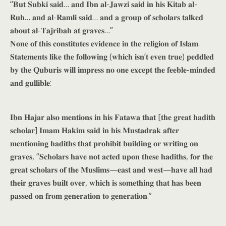
“𝐁𝐮𝐭 𝐒𝐮𝐛𝐤𝐢 𝐬𝐚𝐢𝐝… 𝐚𝐧𝐝 𝐈𝐛𝐧 𝐚𝐥-𝐉𝐚𝐰𝐳𝐢 𝐬𝐚𝐢𝐝 𝐢𝐧 𝐡𝐢𝐬 𝐊𝐢𝐭𝐚𝐛 𝐚𝐥-
𝐑𝐮𝐡… 𝐚𝐧𝐝 𝐚𝐥-𝐑𝐚𝐦𝐥𝐢 𝐬𝐚𝐢𝐝… 𝐚𝐧𝐝 𝐚 𝐠𝐫𝐨𝐮𝐩 𝐨𝐟 𝐬𝐜𝐡𝐨𝐥𝐚𝐫𝐬 𝐭𝐚𝐥𝐤𝐞𝐝
𝐚𝐛𝐨𝐮𝐭 𝐚𝐥-𝐓𝐚𝐣𝐫𝐢𝐛𝐚𝐡 𝐚𝐭 𝐠𝐫𝐚𝐯𝐞𝐬…”
𝐍𝐨𝐧𝐞 𝐨𝐟 𝐭𝐡𝐢𝐬 𝐜𝐨𝐧𝐬𝐭𝐢𝐭𝐮𝐭𝐞𝐬 𝐞𝐯𝐢𝐝𝐞𝐧𝐜𝐞 𝐢𝐧 𝐭𝐡𝐞 𝐫𝐞𝐥𝐢𝐠𝐢𝐨𝐧 𝐨𝐟 𝐈𝐬𝐥𝐚𝐦.
𝐒𝐭𝐚𝐭𝐞𝐦𝐞𝐧𝐭𝐬 𝐥𝐢𝐤𝐞 𝐭𝐡𝐞 𝐟𝐨𝐥𝐥𝐨𝐰𝐢𝐧𝐠 (𝐰𝐡𝐢𝐜𝐡 𝐢𝐬𝐧’𝐭 𝐞𝐯𝐞𝐧 𝐭𝐫𝐮𝐞) 𝐩𝐞𝐝𝐝𝐥𝐞𝐝
𝐛𝐲 𝐭𝐡𝐞 𝐐𝐮𝐛𝐮𝐫𝐢𝐬 𝐰𝐢𝐥𝐥 𝐢𝐦𝐩𝐫𝐞𝐬𝐬 𝐧𝐨 𝐨𝐧𝐞 𝐞𝐱𝐜𝐞𝐩𝐭 𝐭𝐡𝐞 𝐟𝐞𝐞𝐛𝐥𝐞-𝐦𝐢𝐧𝐝𝐞𝐝
𝐚𝐧𝐝 𝐠𝐮𝐥𝐥𝐢𝐛𝐥𝐞:
𝐈𝐛𝐧 𝐇𝐚𝐣𝐚𝐫 𝐚𝐥𝐬𝐨 𝐦𝐞𝐧𝐭𝐢𝐨𝐧𝐬 𝐢𝐧 𝐡𝐢𝐬 𝐅𝐚𝐭𝐚𝐰𝐚 𝐭𝐡𝐚𝐭 [𝐭𝐡𝐞 𝐠𝐫𝐞𝐚𝐭 𝐡𝐚𝐝𝐢𝐭𝐡
𝐬𝐜𝐡𝐨𝐥𝐚𝐫] 𝐈𝐦𝐚𝐦 𝐇𝐚𝐤𝐢𝐦 𝐬𝐚𝐢𝐝 𝐢𝐧 𝐡𝐢𝐬 𝐌𝐮𝐬𝐭𝐚𝐝𝐫𝐚𝐤 𝐚𝐟𝐭𝐞𝐫
𝐦𝐞𝐧𝐭𝐢𝐨𝐧𝐢𝐧𝐠 𝐡𝐚𝐝𝐢𝐭𝐡𝐬 𝐭𝐡𝐚𝐭 𝐩𝐫𝐨𝐡𝐢𝐛𝐢𝐭 𝐛𝐮𝐢𝐥𝐝𝐢𝐧𝐠 𝐨𝐫 𝐰𝐫𝐢𝐭𝐢𝐧𝐠 𝐨𝐧
𝐠𝐫𝐚𝐯𝐞𝐬, “𝐒𝐜𝐡𝐨𝐥𝐚𝐫𝐬 𝐡𝐚𝐯𝐞 𝐧𝐨𝐭 𝐚𝐜𝐭𝐞𝐝 𝐮𝐩𝐨𝐧 𝐭𝐡𝐞𝐬𝐞 𝐡𝐚𝐝𝐢𝐭𝐡𝐬, 𝐟𝐨𝐫 𝐭𝐡𝐞
𝐠𝐫𝐞𝐚𝐭 𝐬𝐜𝐡𝐨𝐥𝐚𝐫𝐬 𝐨𝐟 𝐭𝐡𝐞 𝐌𝐮𝐬𝐥𝐢𝐦𝐬—𝐞𝐚𝐬𝐭 𝐚𝐧𝐝 𝐰𝐞𝐬𝐭—𝐡𝐚𝐯𝐞 𝐚𝐥𝐥 𝐡𝐚𝐝
𝐭𝐡𝐞𝐢𝐫 𝐠𝐫𝐚𝐯𝐞𝐬 𝐛𝐮𝐢𝐥𝐭 𝐨𝐯𝐞𝐫, 𝐰𝐡𝐢𝐜𝐡 𝐢𝐬 𝐬𝐨𝐦𝐞𝐭𝐡𝐢𝐧𝐠 𝐭𝐡𝐚𝐭 𝐡𝐚𝐬 𝐛𝐞𝐞𝐧
𝐩𝐚𝐬𝐬𝐞𝐝 𝐨𝐧 𝐟𝐫𝐨𝐦 𝐠𝐞𝐧𝐞𝐫𝐚𝐭𝐢𝐨𝐧 𝐭𝐨 𝐠𝐞𝐧𝐞𝐫𝐚𝐭𝐢𝐨𝐧.”