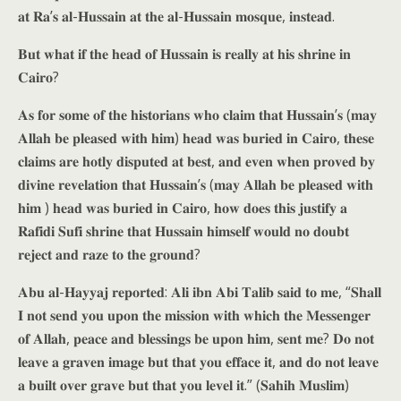
𝐚𝐭 𝐑𝐚’𝐬 𝐚𝐥-𝐇𝐮𝐬𝐬𝐚𝐢𝐧 𝐚𝐭 𝐭𝐡𝐞 𝐚𝐥-𝐇𝐮𝐬𝐬𝐚𝐢𝐧 𝐦𝐨𝐬𝐪𝐮𝐞, 𝐢𝐧𝐬𝐭𝐞𝐚𝐝.
𝐁𝐮𝐭 𝐰𝐡𝐚𝐭 𝐢𝐟 𝐭𝐡𝐞 𝐡𝐞𝐚𝐝 𝐨𝐟 𝐇𝐮𝐬𝐬𝐚𝐢𝐧 𝐢𝐬 𝐫𝐞𝐚𝐥𝐥𝐲 𝐚𝐭 𝐡𝐢𝐬 𝐬𝐡𝐫𝐢𝐧𝐞 𝐢𝐧
𝐂𝐚𝐢𝐫𝐨?
𝐀𝐬 𝐟𝐨𝐫 𝐬𝐨𝐦𝐞 𝐨𝐟 𝐭𝐡𝐞 𝐡𝐢𝐬𝐭𝐨𝐫𝐢𝐚𝐧𝐬 𝐰𝐡𝐨 𝐜𝐥𝐚𝐢𝐦 𝐭𝐡𝐚𝐭 𝐇𝐮𝐬𝐬𝐚𝐢𝐧’𝐬 (𝐦𝐚𝐲
𝐀𝐥𝐥𝐚𝐡 𝐛𝐞 𝐩𝐥𝐞𝐚𝐬𝐞𝐝 𝐰𝐢𝐭𝐡 𝐡𝐢𝐦) 𝐡𝐞𝐚𝐝 𝐰𝐚𝐬 𝐛𝐮𝐫𝐢𝐞𝐝 𝐢𝐧 𝐂𝐚𝐢𝐫𝐨, 𝐭𝐡𝐞𝐬𝐞
𝐜𝐥𝐚𝐢𝐦𝐬 𝐚𝐫𝐞 𝐡𝐨𝐭𝐥𝐲 𝐝𝐢𝐬𝐩𝐮𝐭𝐞𝐝 𝐚𝐭 𝐛𝐞𝐬𝐭, 𝐚𝐧𝐝 𝐞𝐯𝐞𝐧 𝐰𝐡𝐞𝐧 𝐩𝐫𝐨𝐯𝐞𝐝 𝐛𝐲
𝐝𝐢𝐯𝐢𝐧𝐞 𝐫𝐞𝐯𝐞𝐥𝐚𝐭𝐢𝐨𝐧 𝐭𝐡𝐚𝐭 𝐇𝐮𝐬𝐬𝐚𝐢𝐧’𝐬 (𝐦𝐚𝐲 𝐀𝐥𝐥𝐚𝐡 𝐛𝐞 𝐩𝐥𝐞𝐚𝐬𝐞𝐝 𝐰𝐢𝐭𝐡
𝐡𝐢𝐦 ) 𝐡𝐞𝐚𝐝 𝐰𝐚𝐬 𝐛𝐮𝐫𝐢𝐞𝐝 𝐢𝐧 𝐂𝐚𝐢𝐫𝐨, 𝐡𝐨𝐰 𝐝𝐨𝐞𝐬 𝐭𝐡𝐢𝐬 𝐣𝐮𝐬𝐭𝐢𝐟𝐲 𝐚
𝐑𝐚𝐟𝐢𝐝𝐢 𝐒𝐮𝐟𝐢 𝐬𝐡𝐫𝐢𝐧𝐞 𝐭𝐡𝐚𝐭 𝐇𝐮𝐬𝐬𝐚𝐢𝐧 𝐡𝐢𝐦𝐬𝐞𝐥𝐟 𝐰𝐨𝐮𝐥𝐝 𝐧𝐨 𝐝𝐨𝐮𝐛𝐭
𝐫𝐞𝐣𝐞𝐜𝐭 𝐚𝐧𝐝 𝐫𝐚𝐳𝐞 𝐭𝐨 𝐭𝐡𝐞 𝐠𝐫𝐨𝐮𝐧𝐝?
𝐀𝐛𝐮 𝐚𝐥-𝐇𝐚𝐲𝐲𝐚𝐣 𝐫𝐞𝐩𝐨𝐫𝐭𝐞𝐝: 𝐀𝐥𝐢 𝐢𝐛𝐧 𝐀𝐛𝐢 𝐓𝐚𝐥𝐢𝐛 𝐬𝐚𝐢𝐝 𝐭𝐨 𝐦𝐞, “𝐒𝐡𝐚𝐥𝐥
𝐈 𝐧𝐨𝐭 𝐬𝐞𝐧𝐝 𝐲𝐨𝐮 𝐮𝐩𝐨𝐧 𝐭𝐡𝐞 𝐦𝐢𝐬𝐬𝐢𝐨𝐧 𝐰𝐢𝐭𝐡 𝐰𝐡𝐢𝐜𝐡 𝐭𝐡𝐞 𝐌𝐞𝐬𝐬𝐞𝐧𝐠𝐞𝐫
𝐨𝐟 𝐀𝐥𝐥𝐚𝐡, 𝐩𝐞𝐚𝐜𝐞 𝐚𝐧𝐝 𝐛𝐥𝐞𝐬𝐬𝐢𝐧𝐠𝐬 𝐛𝐞 𝐮𝐩𝐨𝐧 𝐡𝐢𝐦, 𝐬𝐞𝐧𝐭 𝐦𝐞? 𝐃𝐨 𝐧𝐨𝐭
𝐥𝐞𝐚𝐯𝐞 𝐚 𝐠𝐫𝐚𝐯𝐞𝐧 𝐢𝐦𝐚𝐠𝐞 𝐛𝐮𝐭 𝐭𝐡𝐚𝐭 𝐲𝐨𝐮 𝐞𝐟𝐟𝐚𝐜𝐞 𝐢𝐭, 𝐚𝐧𝐝 𝐝𝐨 𝐧𝐨𝐭 𝐥𝐞𝐚𝐯𝐞
𝐚 𝐛𝐮𝐢𝐥𝐭 𝐨𝐯𝐞𝐫 𝐠𝐫𝐚𝐯𝐞 𝐛𝐮𝐭 𝐭𝐡𝐚𝐭 𝐲𝐨𝐮 𝐥𝐞𝐯𝐞𝐥 𝐢𝐭.” (𝐒𝐚𝐡𝐢𝐡 𝐌𝐮𝐬𝐥𝐢𝐦)