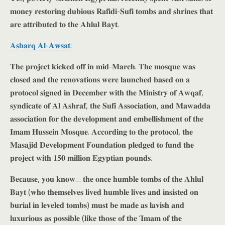
𝐦𝐨𝐧𝐞𝐲 𝐫𝐞𝐬𝐭𝐨𝐫𝐢𝐧𝐠 𝐝𝐮𝐛𝐢𝐨𝐮𝐬 𝐑𝐚𝐟𝐢𝐝𝐢-𝐒𝐮𝐟𝐢 𝐭𝐨𝐦𝐛𝐬 𝐚𝐧𝐝 𝐬𝐡𝐫𝐢𝐧𝐞𝐬 𝐭𝐡𝐚𝐭
𝐚𝐫𝐞 𝐚𝐭𝐭𝐫𝐢𝐛𝐮𝐭𝐞𝐝 𝐭𝐨 𝐭𝐡𝐞 𝐀𝐡𝐥𝐮𝐥 𝐁𝐚𝐲𝐭.
𝐀𝐬𝐡𝐚𝐫𝐪 𝐀𝐥-𝐀𝐰𝐬𝐚𝐭:
𝐓𝐡𝐞 𝐩𝐫𝐨𝐣𝐞𝐜𝐭 𝐤𝐢𝐜𝐤𝐞𝐝 𝐨𝐟𝐟 𝐢𝐧 𝐦𝐢𝐝-𝐌𝐚𝐫𝐜𝐡. 𝐓𝐡𝐞 𝐦𝐨𝐬𝐪𝐮𝐞 𝐰𝐚𝐬
𝐜𝐥𝐨𝐬𝐞𝐝 𝐚𝐧𝐝 𝐭𝐡𝐞 𝐫𝐞𝐧𝐨𝐯𝐚𝐭𝐢𝐨𝐧𝐬 𝐰𝐞𝐫𝐞 𝐥𝐚𝐮𝐧𝐜𝐡𝐞𝐝 𝐛𝐚𝐬𝐞𝐝 𝐨𝐧 𝐚
𝐩𝐫𝐨𝐭𝐨𝐜𝐨𝐥 𝐬𝐢𝐠𝐧𝐞𝐝 𝐢𝐧 𝐃𝐞𝐜𝐞𝐦𝐛𝐞𝐫 𝐰𝐢𝐭𝐡 𝐭𝐡𝐞 𝐌𝐢𝐧𝐢𝐬𝐭𝐫𝐲 𝐨𝐟 𝐀𝐰𝐪𝐚𝐟,
𝐬𝐲𝐧𝐝𝐢𝐜𝐚𝐭𝐞 𝐨𝐟 𝐀𝐥 𝐀𝐬𝐡𝐫𝐚𝐟, 𝐭𝐡𝐞 𝐒𝐮𝐟𝐢 𝐀𝐬𝐬𝐨𝐜𝐢𝐚𝐭𝐢𝐨𝐧, 𝐚𝐧𝐝 𝐌𝐚𝐰𝐚𝐝𝐝𝐚
𝐚𝐬𝐬𝐨𝐜𝐢𝐚𝐭𝐢𝐨𝐧 𝐟𝐨𝐫 𝐭𝐡𝐞 𝐝𝐞𝐯𝐞𝐥𝐨𝐩𝐦𝐞𝐧𝐭 𝐚𝐧𝐝 𝐞𝐦𝐛𝐞𝐥𝐥𝐢𝐬𝐡𝐦𝐞𝐧𝐭 𝐨𝐟 𝐭𝐡𝐞
𝐈𝐦𝐚𝐦 𝐇𝐮𝐬𝐬𝐞𝐢𝐧 𝐌𝐨𝐬𝐪𝐮𝐞. 𝐀𝐜𝐜𝐨𝐫𝐝𝐢𝐧𝐠 𝐭𝐨 𝐭𝐡𝐞 𝐩𝐫𝐨𝐭𝐨𝐜𝐨𝐥, 𝐭𝐡𝐞
𝐌𝐚𝐬𝐚𝐣𝐢𝐝 𝐃𝐞𝐯𝐞𝐥𝐨𝐩𝐦𝐞𝐧𝐭 𝐅𝐨𝐮𝐧𝐝𝐚𝐭𝐢𝐨𝐧 𝐩𝐥𝐞𝐝𝐠𝐞𝐝 𝐭𝐨 𝐟𝐮𝐧𝐝 𝐭𝐡𝐞
𝐩𝐫𝐨𝐣𝐞𝐜𝐭 𝐰𝐢𝐭𝐡 𝟏𝟓𝟎 𝐦𝐢𝐥𝐥𝐢𝐨𝐧 𝐄𝐠𝐲𝐩𝐭𝐢𝐚𝐧 𝐩𝐨𝐮𝐧𝐝𝐬.
𝐁𝐞𝐜𝐚𝐮𝐬𝐞, 𝐲𝐨𝐮 𝐤𝐧𝐨𝐰… 𝐭𝐡𝐞 𝐨𝐧𝐜𝐞 𝐡𝐮𝐦𝐛𝐥𝐞 𝐭𝐨𝐦𝐛𝐬 𝐨𝐟 𝐭𝐡𝐞 𝐀𝐡𝐥𝐮𝐥
𝐁𝐚𝐲𝐭 (𝐰𝐡𝐨 𝐭𝐡𝐞𝐦𝐬𝐞𝐥𝐯𝐞𝐬 𝐥𝐢𝐯𝐞𝐝 𝐡𝐮𝐦𝐛𝐥𝐞 𝐥𝐢𝐯𝐞𝐬 𝐚𝐧𝐝 𝐢𝐧𝐬𝐢𝐬𝐭𝐞𝐝 𝐨𝐧
𝐛𝐮𝐫𝐢𝐚𝐥 𝐢𝐧 𝐥𝐞𝐯𝐞𝐥𝐞𝐝 𝐭𝐨𝐦𝐛𝐬) 𝐦𝐮𝐬𝐭 𝐛𝐞 𝐦𝐚𝐝𝐞 𝐚𝐬 𝐥𝐚𝐯𝐢𝐬𝐡 𝐚𝐧𝐝
𝐥𝐮𝐱𝐮𝐫𝐢𝐨𝐮𝐬 𝐚𝐬 𝐩𝐨𝐬𝐬𝐢𝐛𝐥𝐞 (𝐥𝐢𝐤𝐞 𝐭𝐡𝐨𝐬𝐞 𝐨𝐟 𝐭𝐡𝐞 ‘𝐈𝐦𝐚𝐦 𝐨𝐟 𝐭𝐡𝐞