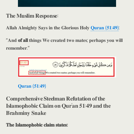
𝐓𝐡𝐞 𝐌𝐮𝐬𝐥𝐢𝐦 𝐑𝐞𝐬𝐩𝐨𝐧𝐬𝐞:
𝐀𝐥𝐥𝐚𝐡 𝐀𝐥𝐦𝐢𝐠𝐡𝐭𝐲 𝐒𝐚𝐲𝐬 𝐢𝐧 𝐭𝐡𝐞 𝐆𝐥𝐨𝐫𝐢𝐨𝐮𝐬 𝐇𝐨𝐥𝐲
𝐐𝐮𝐫𝐚𝐧 (𝟓𝟏:𝟒𝟗)
:
“𝐀𝐧𝐝
𝐨𝐟 𝐚𝐥𝐥
𝐭𝐡𝐢𝐧𝐠𝐬 𝐖𝐞 𝐜𝐫𝐞𝐚𝐭𝐞𝐝 𝐭𝐰𝐨 𝐦𝐚𝐭𝐞𝐬; 𝐩𝐞𝐫𝐡𝐚𝐩𝐬 𝐲𝐨𝐮 𝐰𝐢𝐥𝐥
𝐫𝐞𝐦𝐞𝐦𝐛𝐞𝐫.”
𝐐𝐮𝐫𝐚𝐧 (𝟓𝟏:𝟒𝟗)
𝐂𝐨𝐦𝐩𝐫𝐞𝐡𝐞𝐧𝐬𝐢𝐯𝐞 𝐒𝐭𝐞𝐞𝐥𝐦𝐚𝐧 𝐑𝐞𝐟𝐮𝐭𝐚𝐭𝐢𝐨𝐧 𝐨𝐟 𝐭𝐡𝐞
𝐈𝐬𝐥𝐚𝐦𝐨𝐩𝐡𝐨𝐛𝐢𝐜 𝐂𝐥𝐚𝐢𝐦 𝐨𝐧 𝐐𝐮𝐫’𝐚𝐧 𝟓𝟏:𝟒𝟗 𝐚𝐧𝐝 𝐭𝐡𝐞
𝐁𝐫𝐚𝐡𝐦𝐢𝐧𝐲 𝐒𝐧𝐚𝐤𝐞
𝐓𝐡𝐞 𝐈𝐬𝐥𝐚𝐦𝐨𝐩𝐡𝐨𝐛𝐢𝐜 𝐜𝐥𝐚𝐢𝐦 𝐬𝐭𝐚𝐭𝐞𝐬: