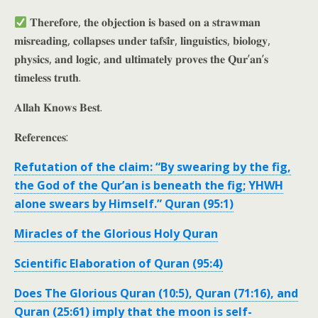
𝐓𝐡𝐞𝐫𝐞𝐟𝐨𝐫𝐞, 𝐭𝐡𝐞 𝐨𝐛𝐣𝐞𝐜𝐭𝐢𝐨𝐧 𝐢𝐬 𝐛𝐚𝐬𝐞𝐝 𝐨𝐧 𝐚 𝐬𝐭𝐫𝐚𝐰𝐦𝐚𝐧
𝐦𝐢𝐬𝐫𝐞𝐚𝐝𝐢𝐧𝐠, 𝐜𝐨𝐥𝐥𝐚𝐩𝐬𝐞𝐬 𝐮𝐧𝐝𝐞𝐫 𝐭𝐚𝐟𝐬𝐢̄𝐫, 𝐥𝐢𝐧𝐠𝐮𝐢𝐬𝐭𝐢𝐜𝐬, 𝐛𝐢𝐨𝐥𝐨𝐠𝐲,
𝐩𝐡𝐲𝐬𝐢𝐜𝐬, 𝐚𝐧𝐝 𝐥𝐨𝐠𝐢𝐜, 𝐚𝐧𝐝 𝐮𝐥𝐭𝐢𝐦𝐚𝐭𝐞𝐥𝐲 𝐩𝐫𝐨𝐯𝐞𝐬 𝐭𝐡𝐞 𝐐𝐮𝐫’𝐚𝐧’𝐬
𝐭𝐢𝐦𝐞𝐥𝐞𝐬𝐬 𝐭𝐫𝐮𝐭𝐡.
𝐀𝐥𝐥𝐚𝐡 𝐊𝐧𝐨𝐰𝐬 𝐁𝐞𝐬𝐭.
𝐑𝐞𝐟𝐞𝐫𝐞𝐧𝐜𝐞𝐬:
Refutation of the claim: “By swearing by the fig,
the God of the Qur’an is beneath the fig; YHWH
alone swears by Himself.” Quran (95:1)
Miracles of the Glorious Holy Quran
Scientific Elaboration of Quran (95:4)
Does The Glorious Quran (10:5), Quran (71:16), and
Quran (25:61) imply that the moon is self-