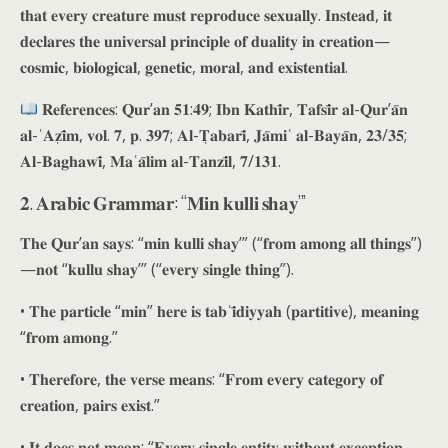
𝐭𝐡𝐚𝐭 𝐞𝐯𝐞𝐫𝐲 𝐜𝐫𝐞𝐚𝐭𝐮𝐫𝐞 𝐦𝐮𝐬𝐭 𝐫𝐞𝐩𝐫𝐨𝐝𝐮𝐜𝐞 𝐬𝐞𝐱𝐮𝐚𝐥𝐥𝐲. 𝐈𝐧𝐬𝐭𝐞𝐚𝐝, 𝐢𝐭
𝐝𝐞𝐜𝐥𝐚𝐫𝐞𝐬 𝐭𝐡𝐞 𝐮𝐧𝐢𝐯𝐞𝐫𝐬𝐚𝐥 𝐩𝐫𝐢𝐧𝐜𝐢𝐩𝐥𝐞 𝐨𝐟 𝐝𝐮𝐚𝐥𝐢𝐭𝐲 𝐢𝐧 𝐜𝐫𝐞𝐚𝐭𝐢𝐨𝐧—
𝐜𝐨𝐬𝐦𝐢𝐜, 𝐛𝐢𝐨𝐥𝐨𝐠𝐢𝐜𝐚𝐥, 𝐠𝐞𝐧𝐞𝐭𝐢𝐜, 𝐦𝐨𝐫𝐚𝐥, 𝐚𝐧𝐝 𝐞𝐱𝐢𝐬𝐭𝐞𝐧𝐭𝐢𝐚𝐥.
𝐑𝐞𝐟𝐞𝐫𝐞𝐧𝐜𝐞𝐬: 𝐐𝐮𝐫’𝐚𝐧 𝟓𝟏:𝟒𝟗; 𝐈𝐛𝐧 𝐊𝐚𝐭𝐡𝐢̄𝐫, 𝐓𝐚𝐟𝐬𝐢̄𝐫 𝐚𝐥-𝐐𝐮𝐫’𝐚̄𝐧
𝐚𝐥-ʿ𝐀𝐳̣𝐢̄𝐦, 𝐯𝐨𝐥. 𝟕, 𝐩. 𝟑𝟗𝟕; 𝐀𝐥-𝐓̣𝐚𝐛𝐚𝐫𝐢̄, 𝐉𝐚̄𝐦𝐢ʿ 𝐚𝐥-𝐁𝐚𝐲𝐚̄𝐧, 𝟐𝟑/𝟑𝟓;
𝐀𝐥-𝐁𝐚𝐠𝐡𝐚𝐰𝐢̄, 𝐌𝐚ʿ𝐚̄𝐥𝐢𝐦 𝐚𝐥-𝐓𝐚𝐧𝐳𝐢̄𝐥, 𝟕/𝟏𝟑𝟏.
𝟐. 𝐀𝐫𝐚𝐛𝐢𝐜 𝐆𝐫𝐚𝐦𝐦𝐚𝐫: “𝐌𝐢𝐧 𝐤𝐮𝐥𝐥𝐢 𝐬𝐡𝐚𝐲’”
𝐓𝐡𝐞 𝐐𝐮𝐫’𝐚𝐧 𝐬𝐚𝐲𝐬: “𝐦𝐢𝐧 𝐤𝐮𝐥𝐥𝐢 𝐬𝐡𝐚𝐲’” (“𝐟𝐫𝐨𝐦 𝐚𝐦𝐨𝐧𝐠 𝐚𝐥𝐥 𝐭𝐡𝐢𝐧𝐠𝐬”)
—𝐧𝐨𝐭 “𝐤𝐮𝐥𝐥𝐮 𝐬𝐡𝐚𝐲’” (“𝐞𝐯𝐞𝐫𝐲 𝐬𝐢𝐧𝐠𝐥𝐞 𝐭𝐡𝐢𝐧𝐠”).
• 𝐓𝐡𝐞 𝐩𝐚𝐫𝐭𝐢𝐜𝐥𝐞 “𝐦𝐢𝐧” 𝐡𝐞𝐫𝐞 𝐢𝐬 𝐭𝐚𝐛ʿ𝐢̄𝐝𝐢𝐲𝐲𝐚𝐡 (𝐩𝐚𝐫𝐭𝐢𝐭𝐢𝐯𝐞), 𝐦𝐞𝐚𝐧𝐢𝐧𝐠
“𝐟𝐫𝐨𝐦 𝐚𝐦𝐨𝐧𝐠.”
• 𝐓𝐡𝐞𝐫𝐞𝐟𝐨𝐫𝐞, 𝐭𝐡𝐞 𝐯𝐞𝐫𝐬𝐞 𝐦𝐞𝐚𝐧𝐬: “𝐅𝐫𝐨𝐦 𝐞𝐯𝐞𝐫𝐲 𝐜𝐚𝐭𝐞𝐠𝐨𝐫𝐲 𝐨𝐟
𝐜𝐫𝐞𝐚𝐭𝐢𝐨𝐧, 𝐩𝐚𝐢𝐫𝐬 𝐞𝐱𝐢𝐬𝐭.”
• 𝐈𝐭 𝐝𝐨𝐞𝐬 𝐧𝐨𝐭 𝐦𝐞𝐚𝐧: “𝐄𝐯𝐞𝐫𝐲 𝐬𝐢𝐧𝐠𝐥𝐞 𝐞𝐧𝐭𝐢𝐭𝐲 𝐰𝐢𝐭𝐡𝐨𝐮𝐭 𝐞𝐱𝐜𝐞𝐩𝐭𝐢𝐨𝐧