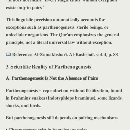
𝐞𝐱𝐢𝐬𝐭𝐬 𝐨𝐧𝐥𝐲 𝐢𝐧 𝐩𝐚𝐢𝐫𝐬.”
𝐓𝐡𝐢𝐬 𝐥𝐢𝐧𝐠𝐮𝐢𝐬𝐭𝐢𝐜 𝐩𝐫𝐞𝐜𝐢𝐬𝐢𝐨𝐧 𝐚𝐮𝐭𝐨𝐦𝐚𝐭𝐢𝐜𝐚𝐥𝐥𝐲 𝐚𝐜𝐜𝐨𝐮𝐧𝐭𝐬 𝐟𝐨𝐫
𝐞𝐱𝐜𝐞𝐩𝐭𝐢𝐨𝐧𝐬 𝐬𝐮𝐜𝐡 𝐚𝐬 𝐩𝐚𝐫𝐭𝐡𝐞𝐧𝐨𝐠𝐞𝐧𝐞𝐬𝐢𝐬, 𝐬𝐭𝐞𝐫𝐢𝐥𝐞 𝐛𝐞𝐢𝐧𝐠𝐬, 𝐨𝐫
𝐮𝐧𝐢𝐜𝐞𝐥𝐥𝐮𝐥𝐚𝐫 𝐨𝐫𝐠𝐚𝐧𝐢𝐬𝐦𝐬. 𝐓𝐡𝐞 𝐐𝐮𝐫’𝐚𝐧 𝐞𝐦𝐩𝐡𝐚𝐬𝐢𝐳𝐞𝐬 𝐭𝐡𝐞 𝐠𝐞𝐧𝐞𝐫𝐚𝐥
𝐩𝐫𝐢𝐧𝐜𝐢𝐩𝐥𝐞, 𝐧𝐨𝐭 𝐚 𝐥𝐢𝐭𝐞𝐫𝐚𝐥 𝐮𝐧𝐢𝐯𝐞𝐫𝐬𝐚𝐥 𝐥𝐚𝐰 𝐰𝐢𝐭𝐡𝐨𝐮𝐭 𝐞𝐱𝐜𝐞𝐩𝐭𝐢𝐨𝐧.
𝐑𝐞𝐟𝐞𝐫𝐞𝐧𝐜𝐞: 𝐀𝐥-𝐙𝐚𝐦𝐚𝐤𝐡𝐬𝐡𝐚𝐫𝐢̄, 𝐀𝐥-𝐊𝐚𝐬𝐡𝐬𝐡𝐚̄𝐟, 𝐯𝐨𝐥. 𝟒, 𝐩. 𝟖𝟖.
𝟑. 𝐒𝐜𝐢𝐞𝐧𝐭𝐢𝐟𝐢𝐜 𝐑𝐞𝐚𝐥𝐢𝐭𝐲 𝐨𝐟 𝐏𝐚𝐫𝐭𝐡𝐞𝐧𝐨𝐠𝐞𝐧𝐞𝐬𝐢𝐬
𝐀. 𝐏𝐚𝐫𝐭𝐡𝐞𝐧𝐨𝐠𝐞𝐧𝐞𝐬𝐢𝐬 𝐈𝐬 𝐍𝐨𝐭 𝐭𝐡𝐞 𝐀𝐛𝐬𝐞𝐧𝐜𝐞 𝐨𝐟 𝐏𝐚𝐢𝐫𝐬
𝐏𝐚𝐫𝐭𝐡𝐞𝐧𝐨𝐠𝐞𝐧𝐞𝐬𝐢𝐬 = 𝐫𝐞𝐩𝐫𝐨𝐝𝐮𝐜𝐭𝐢𝐨𝐧 𝐰𝐢𝐭𝐡𝐨𝐮𝐭 𝐟𝐞𝐫𝐭𝐢𝐥𝐢𝐳𝐚𝐭𝐢𝐨𝐧, 𝐟𝐨𝐮𝐧𝐝
𝐢𝐧 𝐁𝐫𝐚𝐡𝐦𝐢𝐧𝐲 𝐬𝐧𝐚𝐤𝐞𝐬 (𝐈𝐧𝐝𝐨𝐭𝐲𝐩𝐡𝐥𝐨𝐩𝐬 𝐛𝐫𝐚𝐦𝐢𝐧𝐮𝐬), 𝐬𝐨𝐦𝐞 𝐥𝐢𝐳𝐚𝐫𝐝𝐬,
𝐬𝐡𝐚𝐫𝐤𝐬, 𝐚𝐧𝐝 𝐛𝐢𝐫𝐝𝐬.
𝐁𝐮𝐭 𝐩𝐚𝐫𝐭𝐡𝐞𝐧𝐨𝐠𝐞𝐧𝐞𝐬𝐢𝐬 𝐬𝐭𝐢𝐥𝐥 𝐝𝐞𝐩𝐞𝐧𝐝𝐬 𝐨𝐧 𝐩𝐚𝐢𝐫𝐢𝐧𝐠 𝐦𝐞𝐜𝐡𝐚𝐧𝐢𝐬𝐦𝐬:
• 𝐂𝐡𝐫𝐨𝐦𝐨𝐬𝐨𝐦𝐞𝐬 𝐞𝐱𝐢𝐬𝐭 𝐢𝐧 𝐡𝐨𝐦𝐨𝐥𝐨𝐠𝐨𝐮𝐬 𝐩𝐚𝐢𝐫𝐬.