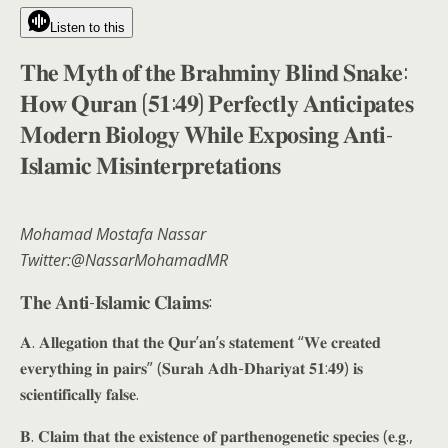
Listen to this
𝐓𝐡𝐞 𝐌𝐲𝐭𝐡 𝐨𝐟 𝐭𝐡𝐞 𝐁𝐫𝐚𝐡𝐦𝐢𝐧𝐲 𝐁𝐥𝐢𝐧𝐝 𝐒𝐧𝐚𝐤𝐞:
𝐇𝐨𝐰 𝐐𝐮𝐫𝐚𝐧 (𝟓𝟏:𝟒𝟗) 𝐏𝐞𝐫𝐟𝐞𝐜𝐭𝐥𝐲 𝐀𝐧𝐭𝐢𝐜𝐢𝐩𝐚𝐭𝐞𝐬
𝐌𝐨𝐝𝐞𝐫𝐧 𝐁𝐢𝐨𝐥𝐨𝐠𝐲 𝐖𝐡𝐢𝐥𝐞 𝐄𝐱𝐩𝐨𝐬𝐢𝐧𝐠 𝐀𝐧𝐭𝐢-
𝐈𝐬𝐥𝐚𝐦𝐢𝐜 𝐌𝐢𝐬𝐢𝐧𝐭𝐞𝐫𝐩𝐫𝐞𝐭𝐚𝐭𝐢𝐨𝐧𝐬
Mohamad Mostafa Nassar
Twitter:@NassarMohamadMR
𝐓𝐡𝐞 𝐀𝐧𝐭𝐢-𝐈𝐬𝐥𝐚𝐦𝐢𝐜 𝐂𝐥𝐚𝐢𝐦𝐬:
𝐀. 𝐀𝐥𝐥𝐞𝐠𝐚𝐭𝐢𝐨𝐧 𝐭𝐡𝐚𝐭 𝐭𝐡𝐞 𝐐𝐮𝐫’𝐚𝐧’𝐬 𝐬𝐭𝐚𝐭𝐞𝐦𝐞𝐧𝐭 “𝐖𝐞 𝐜𝐫𝐞𝐚𝐭𝐞𝐝
𝐞𝐯𝐞𝐫𝐲𝐭𝐡𝐢𝐧𝐠 𝐢𝐧 𝐩𝐚𝐢𝐫𝐬” (𝐒𝐮𝐫𝐚𝐡 𝐀𝐝𝐡-𝐃𝐡𝐚𝐫𝐢𝐲𝐚𝐭 𝟓𝟏:𝟒𝟗) 𝐢𝐬
𝐬𝐜𝐢𝐞𝐧𝐭𝐢𝐟𝐢𝐜𝐚𝐥𝐥𝐲 𝐟𝐚𝐥𝐬𝐞.
𝐁. 𝐂𝐥𝐚𝐢𝐦 𝐭𝐡𝐚𝐭 𝐭𝐡𝐞 𝐞𝐱𝐢𝐬𝐭𝐞𝐧𝐜𝐞 𝐨𝐟 𝐩𝐚𝐫𝐭𝐡𝐞𝐧𝐨𝐠𝐞𝐧𝐞𝐭𝐢𝐜 𝐬𝐩𝐞𝐜𝐢𝐞𝐬 (𝐞.𝐠.,