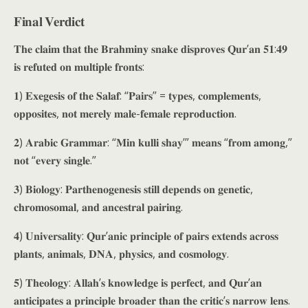
𝐅𝐢𝐧𝐚𝐥 𝐕𝐞𝐫𝐝𝐢𝐜𝐭
𝐓𝐡𝐞 𝐜𝐥𝐚𝐢𝐦 𝐭𝐡𝐚𝐭 𝐭𝐡𝐞 𝐁𝐫𝐚𝐡𝐦𝐢𝐧𝐲 𝐬𝐧𝐚𝐤𝐞 𝐝𝐢𝐬𝐩𝐫𝐨𝐯𝐞𝐬 𝐐𝐮𝐫’𝐚𝐧 𝟓𝟏:𝟒𝟗
𝐢𝐬 𝐫𝐞𝐟𝐮𝐭𝐞𝐝 𝐨𝐧 𝐦𝐮𝐥𝐭𝐢𝐩𝐥𝐞 𝐟𝐫𝐨𝐧𝐭𝐬:
𝟏) 𝐄𝐱𝐞𝐠𝐞𝐬𝐢𝐬 𝐨𝐟 𝐭𝐡𝐞 𝐒𝐚𝐥𝐚𝐟: “𝐏𝐚𝐢𝐫𝐬” = 𝐭𝐲𝐩𝐞𝐬, 𝐜𝐨𝐦𝐩𝐥𝐞𝐦𝐞𝐧𝐭𝐬,
𝐨𝐩𝐩𝐨𝐬𝐢𝐭𝐞𝐬, 𝐧𝐨𝐭 𝐦𝐞𝐫𝐞𝐥𝐲 𝐦𝐚𝐥𝐞-𝐟𝐞𝐦𝐚𝐥𝐞 𝐫𝐞𝐩𝐫𝐨𝐝𝐮𝐜𝐭𝐢𝐨𝐧.
𝟐) 𝐀𝐫𝐚𝐛𝐢𝐜 𝐆𝐫𝐚𝐦𝐦𝐚𝐫: “𝐌𝐢𝐧 𝐤𝐮𝐥𝐥𝐢 𝐬𝐡𝐚𝐲’” 𝐦𝐞𝐚𝐧𝐬 “𝐟𝐫𝐨𝐦 𝐚𝐦𝐨𝐧𝐠,”
𝐧𝐨𝐭 “𝐞𝐯𝐞𝐫𝐲 𝐬𝐢𝐧𝐠𝐥𝐞.”
𝟑) 𝐁𝐢𝐨𝐥𝐨𝐠𝐲: 𝐏𝐚𝐫𝐭𝐡𝐞𝐧𝐨𝐠𝐞𝐧𝐞𝐬𝐢𝐬 𝐬𝐭𝐢𝐥𝐥 𝐝𝐞𝐩𝐞𝐧𝐝𝐬 𝐨𝐧 𝐠𝐞𝐧𝐞𝐭𝐢𝐜,
𝐜𝐡𝐫𝐨𝐦𝐨𝐬𝐨𝐦𝐚𝐥, 𝐚𝐧𝐝 𝐚𝐧𝐜𝐞𝐬𝐭𝐫𝐚𝐥 𝐩𝐚𝐢𝐫𝐢𝐧𝐠.
𝟒) 𝐔𝐧𝐢𝐯𝐞𝐫𝐬𝐚𝐥𝐢𝐭𝐲: 𝐐𝐮𝐫’𝐚𝐧𝐢𝐜 𝐩𝐫𝐢𝐧𝐜𝐢𝐩𝐥𝐞 𝐨𝐟 𝐩𝐚𝐢𝐫𝐬 𝐞𝐱𝐭𝐞𝐧𝐝𝐬 𝐚𝐜𝐫𝐨𝐬𝐬
𝐩𝐥𝐚𝐧𝐭𝐬, 𝐚𝐧𝐢𝐦𝐚𝐥𝐬, 𝐃𝐍𝐀, 𝐩𝐡𝐲𝐬𝐢𝐜𝐬, 𝐚𝐧𝐝 𝐜𝐨𝐬𝐦𝐨𝐥𝐨𝐠𝐲.
𝟓) 𝐓𝐡𝐞𝐨𝐥𝐨𝐠𝐲: 𝐀𝐥𝐥𝐚𝐡’𝐬 𝐤𝐧𝐨𝐰𝐥𝐞𝐝𝐠𝐞 𝐢𝐬 𝐩𝐞𝐫𝐟𝐞𝐜𝐭, 𝐚𝐧𝐝 𝐐𝐮𝐫’𝐚𝐧
𝐚𝐧𝐭𝐢𝐜𝐢𝐩𝐚𝐭𝐞𝐬 𝐚 𝐩𝐫𝐢𝐧𝐜𝐢𝐩𝐥𝐞 𝐛𝐫𝐨𝐚𝐝𝐞𝐫 𝐭𝐡𝐚𝐧 𝐭𝐡𝐞 𝐜𝐫𝐢𝐭𝐢𝐜’𝐬 𝐧𝐚𝐫𝐫𝐨𝐰 𝐥𝐞𝐧𝐬.