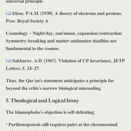
𝐮𝐧𝐢𝐯𝐞𝐫𝐬𝐚𝐥 𝐩𝐫𝐢𝐧𝐜𝐢𝐩𝐥𝐞.
𝐃𝐢𝐫𝐚𝐜, 𝐏.𝐀.𝐌. (𝟏𝟗𝟑𝟎). 𝐀 𝐭𝐡𝐞𝐨𝐫𝐲 𝐨𝐟 𝐞𝐥𝐞𝐜𝐭𝐫𝐨𝐧𝐬 𝐚𝐧𝐝 𝐩𝐫𝐨𝐭𝐨𝐧𝐬,
𝐏𝐫𝐨𝐜. 𝐑𝐨𝐲𝐚𝐥 𝐒𝐨𝐜𝐢𝐞𝐭𝐲 𝐀.
𝐂𝐨𝐬𝐦𝐨𝐥𝐨𝐠𝐲 – 𝐍𝐢𝐠𝐡𝐭/𝐝𝐚𝐲, 𝐬𝐮𝐧/𝐦𝐨𝐨𝐧, 𝐞𝐱𝐩𝐚𝐧𝐬𝐢𝐨𝐧/𝐜𝐨𝐧𝐭𝐫𝐚𝐜𝐭𝐢𝐨𝐧.
𝐒𝐲𝐦𝐦𝐞𝐭𝐫𝐲-𝐛𝐫𝐞𝐚𝐤𝐢𝐧𝐠 𝐚𝐧𝐝 𝐦𝐚𝐭𝐭𝐞𝐫-𝐚𝐧𝐭𝐢𝐦𝐚𝐭𝐭𝐞𝐫 𝐝𝐮𝐚𝐥𝐢𝐭𝐢𝐞𝐬 𝐚𝐫𝐞
𝐟𝐮𝐧𝐝𝐚𝐦𝐞𝐧𝐭𝐚𝐥 𝐭𝐨 𝐭𝐡𝐞 𝐜𝐨𝐬𝐦𝐨𝐬.
𝐒𝐚𝐤𝐡𝐚𝐫𝐨𝐯, 𝐀.𝐃. (𝟏𝟗𝟔𝟕). 𝐕𝐢𝐨𝐥𝐚𝐭𝐢𝐨𝐧 𝐨𝐟 𝐂𝐏 𝐢𝐧𝐯𝐚𝐫𝐢𝐚𝐧𝐜𝐞, 𝐉𝐄𝐓𝐏
𝐋𝐞𝐭𝐭𝐞𝐫𝐬, 𝟓, 𝟐𝟒–𝟐𝟕.
𝐓𝐡𝐮𝐬, 𝐭𝐡𝐞 𝐐𝐮𝐫’𝐚𝐧’𝐬 𝐬𝐭𝐚𝐭𝐞𝐦𝐞𝐧𝐭 𝐚𝐧𝐭𝐢𝐜𝐢𝐩𝐚𝐭𝐞𝐬 𝐚 𝐩𝐫𝐢𝐧𝐜𝐢𝐩𝐥𝐞 𝐟𝐚𝐫
𝐛𝐞𝐲𝐨𝐧𝐝 𝐭𝐡𝐞 𝐜𝐫𝐢𝐭𝐢𝐜’𝐬 𝐧𝐚𝐫𝐫𝐨𝐰 𝐛𝐢𝐨𝐥𝐨𝐠𝐢𝐜𝐚𝐥 𝐦𝐢𝐬𝐫𝐞𝐚𝐝𝐢𝐧𝐠.
𝟓. 𝐓𝐡𝐞𝐨𝐥𝐨𝐠𝐢𝐜𝐚𝐥 𝐚𝐧𝐝 𝐋𝐨𝐠𝐢𝐜𝐚𝐥 𝐈𝐫𝐨𝐧𝐲
𝐓𝐡𝐞 𝐈𝐬𝐥𝐚𝐦𝐨𝐩𝐡𝐨𝐛𝐞’𝐬 𝐨𝐛𝐣𝐞𝐜𝐭𝐢𝐨𝐧 𝐢𝐬 𝐬𝐞𝐥𝐟-𝐝𝐞𝐟𝐞𝐚𝐭𝐢𝐧𝐠:
• 𝐏𝐚𝐫𝐭𝐡𝐞𝐧𝐨𝐠𝐞𝐧𝐞𝐬𝐢𝐬 𝐬𝐭𝐢𝐥𝐥 𝐫𝐞𝐪𝐮𝐢𝐫𝐞𝐬 𝐩𝐚𝐢𝐫𝐬 𝐚𝐭 𝐭𝐡𝐞 𝐜𝐡𝐫𝐨𝐦𝐨𝐬𝐨𝐦𝐚𝐥