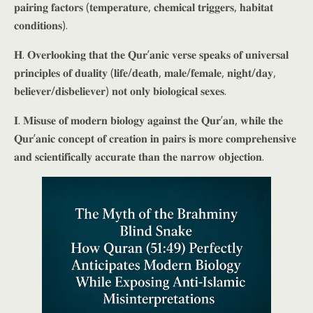
𝐩𝐚𝐢𝐫𝐢𝐧𝐠 𝐟𝐚𝐜𝐭𝐨𝐫𝐬 (𝐭𝐞𝐦𝐩𝐞𝐫𝐚𝐭𝐮𝐫𝐞, 𝐜𝐡𝐞𝐦𝐢𝐜𝐚𝐥 𝐭𝐫𝐢𝐠𝐠𝐞𝐫𝐬, 𝐡𝐚𝐛𝐢𝐭𝐚𝐭
𝐜𝐨𝐧𝐝𝐢𝐭𝐢𝐨𝐧𝐬).
𝐇. 𝐎𝐯𝐞𝐫𝐥𝐨𝐨𝐤𝐢𝐧𝐠 𝐭𝐡𝐚𝐭 𝐭𝐡𝐞 𝐐𝐮𝐫’𝐚𝐧𝐢𝐜 𝐯𝐞𝐫𝐬𝐞 𝐬𝐩𝐞𝐚𝐤𝐬 𝐨𝐟 𝐮𝐧𝐢𝐯𝐞𝐫𝐬𝐚𝐥
𝐩𝐫𝐢𝐧𝐜𝐢𝐩𝐥𝐞𝐬 𝐨𝐟 𝐝𝐮𝐚𝐥𝐢𝐭𝐲 (𝐥𝐢𝐟𝐞/𝐝𝐞𝐚𝐭𝐡, 𝐦𝐚𝐥𝐞/𝐟𝐞𝐦𝐚𝐥𝐞, 𝐧𝐢𝐠𝐡𝐭/𝐝𝐚𝐲,
𝐛𝐞𝐥𝐢𝐞𝐯𝐞𝐫/𝐝𝐢𝐬𝐛𝐞𝐥𝐢𝐞𝐯𝐞𝐫) 𝐧𝐨𝐭 𝐨𝐧𝐥𝐲 𝐛𝐢𝐨𝐥𝐨𝐠𝐢𝐜𝐚𝐥 𝐬𝐞𝐱𝐞𝐬.
𝐈. 𝐌𝐢𝐬𝐮𝐬𝐞 𝐨𝐟 𝐦𝐨𝐝𝐞𝐫𝐧 𝐛𝐢𝐨𝐥𝐨𝐠𝐲 𝐚𝐠𝐚𝐢𝐧𝐬𝐭 𝐭𝐡𝐞 𝐐𝐮𝐫’𝐚𝐧, 𝐰𝐡𝐢𝐥𝐞 𝐭𝐡𝐞
𝐐𝐮𝐫’𝐚𝐧𝐢𝐜 𝐜𝐨𝐧𝐜𝐞𝐩𝐭 𝐨𝐟 𝐜𝐫𝐞𝐚𝐭𝐢𝐨𝐧 𝐢𝐧 𝐩𝐚𝐢𝐫𝐬 𝐢𝐬 𝐦𝐨𝐫𝐞 𝐜𝐨𝐦𝐩𝐫𝐞𝐡𝐞𝐧𝐬𝐢𝐯𝐞
𝐚𝐧𝐝 𝐬𝐜𝐢𝐞𝐧𝐭𝐢𝐟𝐢𝐜𝐚𝐥𝐥𝐲 𝐚𝐜𝐜𝐮𝐫𝐚𝐭𝐞 𝐭𝐡𝐚𝐧 𝐭𝐡𝐞 𝐧𝐚𝐫𝐫𝐨𝐰 𝐨𝐛𝐣𝐞𝐜𝐭𝐢𝐨𝐧.