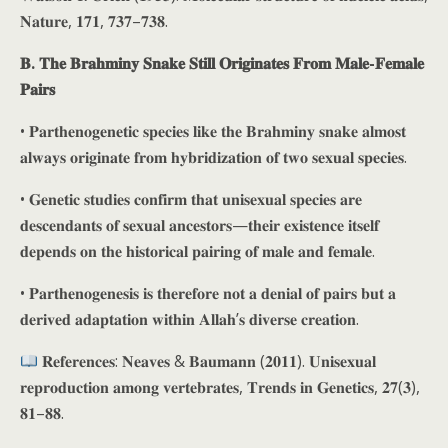
𝐍𝐚𝐭𝐮𝐫𝐞, 𝟏𝟕𝟏, 𝟕𝟑𝟕–𝟕𝟑𝟖.
𝐁. 𝐓𝐡𝐞 𝐁𝐫𝐚𝐡𝐦𝐢𝐧𝐲 𝐒𝐧𝐚𝐤𝐞 𝐒𝐭𝐢𝐥𝐥 𝐎𝐫𝐢𝐠𝐢𝐧𝐚𝐭𝐞𝐬 𝐅𝐫𝐨𝐦 𝐌𝐚𝐥𝐞-𝐅𝐞𝐦𝐚𝐥𝐞
𝐏𝐚𝐢𝐫𝐬
• 𝐏𝐚𝐫𝐭𝐡𝐞𝐧𝐨𝐠𝐞𝐧𝐞𝐭𝐢𝐜 𝐬𝐩𝐞𝐜𝐢𝐞𝐬 𝐥𝐢𝐤𝐞 𝐭𝐡𝐞 𝐁𝐫𝐚𝐡𝐦𝐢𝐧𝐲 𝐬𝐧𝐚𝐤𝐞 𝐚𝐥𝐦𝐨𝐬𝐭
𝐚𝐥𝐰𝐚𝐲𝐬 𝐨𝐫𝐢𝐠𝐢𝐧𝐚𝐭𝐞 𝐟𝐫𝐨𝐦 𝐡𝐲𝐛𝐫𝐢𝐝𝐢𝐳𝐚𝐭𝐢𝐨𝐧 𝐨𝐟 𝐭𝐰𝐨 𝐬𝐞𝐱𝐮𝐚𝐥 𝐬𝐩𝐞𝐜𝐢𝐞𝐬.
• 𝐆𝐞𝐧𝐞𝐭𝐢𝐜 𝐬𝐭𝐮𝐝𝐢𝐞𝐬 𝐜𝐨𝐧𝐟𝐢𝐫𝐦 𝐭𝐡𝐚𝐭 𝐮𝐧𝐢𝐬𝐞𝐱𝐮𝐚𝐥 𝐬𝐩𝐞𝐜𝐢𝐞𝐬 𝐚𝐫𝐞
𝐝𝐞𝐬𝐜𝐞𝐧𝐝𝐚𝐧𝐭𝐬 𝐨𝐟 𝐬𝐞𝐱𝐮𝐚𝐥 𝐚𝐧𝐜𝐞𝐬𝐭𝐨𝐫𝐬—𝐭𝐡𝐞𝐢𝐫 𝐞𝐱𝐢𝐬𝐭𝐞𝐧𝐜𝐞 𝐢𝐭𝐬𝐞𝐥𝐟
𝐝𝐞𝐩𝐞𝐧𝐝𝐬 𝐨𝐧 𝐭𝐡𝐞 𝐡𝐢𝐬𝐭𝐨𝐫𝐢𝐜𝐚𝐥 𝐩𝐚𝐢𝐫𝐢𝐧𝐠 𝐨𝐟 𝐦𝐚𝐥𝐞 𝐚𝐧𝐝 𝐟𝐞𝐦𝐚𝐥𝐞.
• 𝐏𝐚𝐫𝐭𝐡𝐞𝐧𝐨𝐠𝐞𝐧𝐞𝐬𝐢𝐬 𝐢𝐬 𝐭𝐡𝐞𝐫𝐞𝐟𝐨𝐫𝐞 𝐧𝐨𝐭 𝐚 𝐝𝐞𝐧𝐢𝐚𝐥 𝐨𝐟 𝐩𝐚𝐢𝐫𝐬 𝐛𝐮𝐭 𝐚
𝐝𝐞𝐫𝐢𝐯𝐞𝐝 𝐚𝐝𝐚𝐩𝐭𝐚𝐭𝐢𝐨𝐧 𝐰𝐢𝐭𝐡𝐢𝐧 𝐀𝐥𝐥𝐚𝐡’𝐬 𝐝𝐢𝐯𝐞𝐫𝐬𝐞 𝐜𝐫𝐞𝐚𝐭𝐢𝐨𝐧.
𝐑𝐞𝐟𝐞𝐫𝐞𝐧𝐜𝐞𝐬: 𝐍𝐞𝐚𝐯𝐞𝐬 & 𝐁𝐚𝐮𝐦𝐚𝐧𝐧 (𝟐𝟎𝟏𝟏). 𝐔𝐧𝐢𝐬𝐞𝐱𝐮𝐚𝐥
𝐫𝐞𝐩𝐫𝐨𝐝𝐮𝐜𝐭𝐢𝐨𝐧 𝐚𝐦𝐨𝐧𝐠 𝐯𝐞𝐫𝐭𝐞𝐛𝐫𝐚𝐭𝐞𝐬, 𝐓𝐫𝐞𝐧𝐝𝐬 𝐢𝐧 𝐆𝐞𝐧𝐞𝐭𝐢𝐜𝐬, 𝟐𝟕(𝟑),
𝟖𝟏–𝟖𝟖.