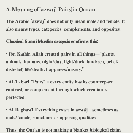
𝐀. 𝐌𝐞𝐚𝐧𝐢𝐧𝐠 𝐨𝐟 “𝐚𝐳𝐰𝐚̄𝐣” (𝐏𝐚𝐢𝐫𝐬) 𝐢𝐧 𝐐𝐮𝐫’𝐚𝐧
𝐓𝐡𝐞 𝐀𝐫𝐚𝐛𝐢𝐜 “𝐚𝐳𝐰𝐚̄𝐣” 𝐝𝐨𝐞𝐬 𝐧𝐨𝐭 𝐨𝐧𝐥𝐲 𝐦𝐞𝐚𝐧 𝐦𝐚𝐥𝐞 𝐚𝐧𝐝 𝐟𝐞𝐦𝐚𝐥𝐞. 𝐈𝐭
𝐚𝐥𝐬𝐨 𝐦𝐞𝐚𝐧𝐬 𝐭𝐲𝐩𝐞𝐬, 𝐜𝐚𝐭𝐞𝐠𝐨𝐫𝐢𝐞𝐬, 𝐜𝐨𝐦𝐩𝐥𝐞𝐦𝐞𝐧𝐭𝐬, 𝐚𝐧𝐝 𝐨𝐩𝐩𝐨𝐬𝐢𝐭𝐞𝐬.
𝐂𝐥𝐚𝐬𝐬𝐢𝐜𝐚𝐥 𝐒𝐮𝐧𝐧𝐢 𝐌𝐮𝐬𝐥𝐢𝐦 𝐞𝐱𝐞𝐠𝐞𝐬𝐢𝐬 𝐜𝐨𝐧𝐟𝐢𝐫𝐦𝐬 𝐭𝐡𝐢𝐬:
• 𝐈𝐛𝐧 𝐊𝐚𝐭𝐡𝐢̄𝐫: 𝐀𝐥𝐥𝐚𝐡 𝐜𝐫𝐞𝐚𝐭𝐞𝐝 𝐩𝐚𝐢𝐫𝐬 𝐢𝐧 𝐚𝐥𝐥 𝐭𝐡𝐢𝐧𝐠𝐬—“𝐩𝐥𝐚𝐧𝐭𝐬,
𝐚𝐧𝐢𝐦𝐚𝐥𝐬, 𝐡𝐮𝐦𝐚𝐧𝐬, 𝐧𝐢𝐠𝐡𝐭/𝐝𝐚𝐲, 𝐥𝐢𝐠𝐡𝐭/𝐝𝐚𝐫𝐤, 𝐥𝐚𝐧𝐝/𝐬𝐞𝐚, 𝐛𝐞𝐥𝐢𝐞𝐟/
𝐝𝐢𝐬𝐛𝐞𝐥𝐢𝐞𝐟, 𝐥𝐢𝐟𝐞/𝐝𝐞𝐚𝐭𝐡, 𝐡𝐚𝐩𝐩𝐢𝐧𝐞𝐬𝐬/𝐦𝐢𝐬𝐞𝐫𝐲.”
• 𝐀𝐥-𝐓̣𝐚𝐛𝐚𝐫𝐢̄: “𝐏𝐚𝐢𝐫𝐬” = 𝐞𝐯𝐞𝐫𝐲 𝐞𝐧𝐭𝐢𝐭𝐲 𝐡𝐚𝐬 𝐢𝐭𝐬 𝐜𝐨𝐮𝐧𝐭𝐞𝐫𝐩𝐚𝐫𝐭,
𝐜𝐨𝐧𝐭𝐫𝐚𝐬𝐭, 𝐨𝐫 𝐜𝐨𝐦𝐩𝐥𝐞𝐦𝐞𝐧𝐭 𝐭𝐡𝐫𝐨𝐮𝐠𝐡 𝐰𝐡𝐢𝐜𝐡 𝐜𝐫𝐞𝐚𝐭𝐢𝐨𝐧 𝐢𝐬
𝐩𝐞𝐫𝐟𝐞𝐜𝐭𝐞𝐝.
• 𝐀𝐥-𝐁𝐚𝐠𝐡𝐚𝐰𝐢̄: 𝐄𝐯𝐞𝐫𝐲𝐭𝐡𝐢𝐧𝐠 𝐞𝐱𝐢𝐬𝐭𝐬 𝐢𝐧 𝐚𝐳𝐰𝐚̄𝐣—𝐬𝐨𝐦𝐞𝐭𝐢𝐦𝐞𝐬 𝐚𝐬
𝐦𝐚𝐥𝐞/𝐟𝐞𝐦𝐚𝐥𝐞, 𝐬𝐨𝐦𝐞𝐭𝐢𝐦𝐞𝐬 𝐚𝐬 𝐨𝐩𝐩𝐨𝐬𝐢𝐧𝐠 𝐪𝐮𝐚𝐥𝐢𝐭𝐢𝐞𝐬.
𝐓𝐡𝐮𝐬, 𝐭𝐡𝐞 𝐐𝐮𝐫’𝐚𝐧 𝐢𝐬 𝐧𝐨𝐭 𝐦𝐚𝐤𝐢𝐧𝐠 𝐚 𝐛𝐥𝐚𝐧𝐤𝐞𝐭 𝐛𝐢𝐨𝐥𝐨𝐠𝐢𝐜𝐚𝐥 𝐜𝐥𝐚𝐢𝐦