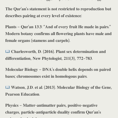
𝐓𝐡𝐞 𝐐𝐮𝐫’𝐚𝐧’𝐬 𝐬𝐭𝐚𝐭𝐞𝐦𝐞𝐧𝐭 𝐢𝐬 𝐧𝐨𝐭 𝐫𝐞𝐬𝐭𝐫𝐢𝐜𝐭𝐞𝐝 𝐭𝐨 𝐫𝐞𝐩𝐫𝐨𝐝𝐮𝐜𝐭𝐢𝐨𝐧 𝐛𝐮𝐭
𝐝𝐞𝐬𝐜𝐫𝐢𝐛𝐞𝐬 𝐩𝐚𝐢𝐫𝐢𝐧𝐠 𝐚𝐭 𝐞𝐯𝐞𝐫𝐲 𝐥𝐞𝐯𝐞𝐥 𝐨𝐟 𝐞𝐱𝐢𝐬𝐭𝐞𝐧𝐜𝐞:
𝐏𝐥𝐚𝐧𝐭𝐬 – 𝐐𝐮𝐫’𝐚𝐧 𝟏𝟑:𝟑: “𝐀𝐧𝐝 𝐨𝐟 𝐞𝐯𝐞𝐫𝐲 𝐟𝐫𝐮𝐢𝐭 𝐇𝐞 𝐦𝐚𝐝𝐞 𝐢𝐧 𝐩𝐚𝐢𝐫𝐬.”
𝐌𝐨𝐝𝐞𝐫𝐧 𝐛𝐨𝐭𝐚𝐧𝐲 𝐜𝐨𝐧𝐟𝐢𝐫𝐦𝐬 𝐚𝐥𝐥 𝐟𝐥𝐨𝐰𝐞𝐫𝐢𝐧𝐠 𝐩𝐥𝐚𝐧𝐭𝐬 𝐡𝐚𝐯𝐞 𝐦𝐚𝐥𝐞 𝐚𝐧𝐝
𝐟𝐞𝐦𝐚𝐥𝐞 𝐨𝐫𝐠𝐚𝐧𝐬 (𝐬𝐭𝐚𝐦𝐞𝐧𝐬 𝐚𝐧𝐝 𝐜𝐚𝐫𝐩𝐞𝐥𝐬).
𝐂𝐡𝐚𝐫𝐥𝐞𝐬𝐰𝐨𝐫𝐭𝐡, 𝐃. (𝟐𝟎𝟏𝟔). 𝐏𝐥𝐚𝐧𝐭 𝐬𝐞𝐱 𝐝𝐞𝐭𝐞𝐫𝐦𝐢𝐧𝐚𝐭𝐢𝐨𝐧 𝐚𝐧𝐝
𝐝𝐢𝐟𝐟𝐞𝐫𝐞𝐧𝐭𝐢𝐚𝐭𝐢𝐨𝐧, 𝐍𝐞𝐰 𝐏𝐡𝐲𝐭𝐨𝐥𝐨𝐠𝐢𝐬𝐭, 𝟐𝟏𝟏(𝟑), 𝟕𝟕𝟐–𝟕𝟖𝟑.
𝐌𝐨𝐥𝐞𝐜𝐮𝐥𝐚𝐫 𝐁𝐢𝐨𝐥𝐨𝐠𝐲 – 𝐃𝐍𝐀’𝐬 𝐝𝐨𝐮𝐛𝐥𝐞 𝐡𝐞𝐥𝐢𝐱 𝐝𝐞𝐩𝐞𝐧𝐝𝐬 𝐨𝐧 𝐩𝐚𝐢𝐫𝐞𝐝
𝐛𝐚𝐬𝐞𝐬; 𝐜𝐡𝐫𝐨𝐦𝐨𝐬𝐨𝐦𝐞𝐬 𝐞𝐱𝐢𝐬𝐭 𝐢𝐧 𝐡𝐨𝐦𝐨𝐥𝐨𝐠𝐨𝐮𝐬 𝐩𝐚𝐢𝐫𝐬.
𝐖𝐚𝐭𝐬𝐨𝐧, 𝐉.𝐃. 𝐞𝐭 𝐚𝐥. (𝟐𝟎𝟏𝟑). 𝐌𝐨𝐥𝐞𝐜𝐮𝐥𝐚𝐫 𝐁𝐢𝐨𝐥𝐨𝐠𝐲 𝐨𝐟 𝐭𝐡𝐞 𝐆𝐞𝐧𝐞,
𝐏𝐞𝐚𝐫𝐬𝐨𝐧 𝐄𝐝𝐮𝐜𝐚𝐭𝐢𝐨𝐧.
𝐏𝐡𝐲𝐬𝐢𝐜𝐬 – 𝐌𝐚𝐭𝐭𝐞𝐫-𝐚𝐧𝐭𝐢𝐦𝐚𝐭𝐭𝐞𝐫 𝐩𝐚𝐢𝐫𝐬, 𝐩𝐨𝐬𝐢𝐭𝐢𝐯𝐞-𝐧𝐞𝐠𝐚𝐭𝐢𝐯𝐞
𝐜𝐡𝐚𝐫𝐠𝐞𝐬, 𝐩𝐚𝐫𝐭𝐢𝐜𝐥𝐞-𝐚𝐧𝐭𝐢𝐩𝐚𝐫𝐭𝐢𝐜𝐥𝐞 𝐝𝐮𝐚𝐥𝐢𝐭𝐲 𝐜𝐨𝐧𝐟𝐢𝐫𝐦 𝐐𝐮𝐫’𝐚𝐧’𝐬