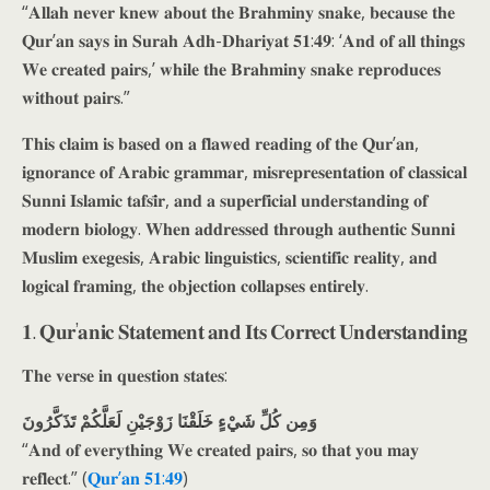
“𝐀𝐥𝐥𝐚𝐡 𝐧𝐞𝐯𝐞𝐫 𝐤𝐧𝐞𝐰 𝐚𝐛𝐨𝐮𝐭 𝐭𝐡𝐞 𝐁𝐫𝐚𝐡𝐦𝐢𝐧𝐲 𝐬𝐧𝐚𝐤𝐞, 𝐛𝐞𝐜𝐚𝐮𝐬𝐞 𝐭𝐡𝐞
𝐐𝐮𝐫’𝐚𝐧 𝐬𝐚𝐲𝐬 𝐢𝐧 𝐒𝐮𝐫𝐚𝐡 𝐀𝐝𝐡-𝐃𝐡𝐚𝐫𝐢𝐲𝐚𝐭 𝟓𝟏:𝟒𝟗: ‘𝐀𝐧𝐝 𝐨𝐟 𝐚𝐥𝐥 𝐭𝐡𝐢𝐧𝐠𝐬
𝐖𝐞 𝐜𝐫𝐞𝐚𝐭𝐞𝐝 𝐩𝐚𝐢𝐫𝐬,’ 𝐰𝐡𝐢𝐥𝐞 𝐭𝐡𝐞 𝐁𝐫𝐚𝐡𝐦𝐢𝐧𝐲 𝐬𝐧𝐚𝐤𝐞 𝐫𝐞𝐩𝐫𝐨𝐝𝐮𝐜𝐞𝐬
𝐰𝐢𝐭𝐡𝐨𝐮𝐭 𝐩𝐚𝐢𝐫𝐬.”
𝐓𝐡𝐢𝐬 𝐜𝐥𝐚𝐢𝐦 𝐢𝐬 𝐛𝐚𝐬𝐞𝐝 𝐨𝐧 𝐚 𝐟𝐥𝐚𝐰𝐞𝐝 𝐫𝐞𝐚𝐝𝐢𝐧𝐠 𝐨𝐟 𝐭𝐡𝐞 𝐐𝐮𝐫’𝐚𝐧,
𝐢𝐠𝐧𝐨𝐫𝐚𝐧𝐜𝐞 𝐨𝐟 𝐀𝐫𝐚𝐛𝐢𝐜 𝐠𝐫𝐚𝐦𝐦𝐚𝐫, 𝐦𝐢𝐬𝐫𝐞𝐩𝐫𝐞𝐬𝐞𝐧𝐭𝐚𝐭𝐢𝐨𝐧 𝐨𝐟 𝐜𝐥𝐚𝐬𝐬𝐢𝐜𝐚𝐥
𝐒𝐮𝐧𝐧𝐢 𝐈𝐬𝐥𝐚𝐦𝐢𝐜 𝐭𝐚𝐟𝐬𝐢̄𝐫, 𝐚𝐧𝐝 𝐚 𝐬𝐮𝐩𝐞𝐫𝐟𝐢𝐜𝐢𝐚𝐥 𝐮𝐧𝐝𝐞𝐫𝐬𝐭𝐚𝐧𝐝𝐢𝐧𝐠 𝐨𝐟
𝐦𝐨𝐝𝐞𝐫𝐧 𝐛𝐢𝐨𝐥𝐨𝐠𝐲. 𝐖𝐡𝐞𝐧 𝐚𝐝𝐝𝐫𝐞𝐬𝐬𝐞𝐝 𝐭𝐡𝐫𝐨𝐮𝐠𝐡 𝐚𝐮𝐭𝐡𝐞𝐧𝐭𝐢𝐜 𝐒𝐮𝐧𝐧𝐢
𝐌𝐮𝐬𝐥𝐢𝐦 𝐞𝐱𝐞𝐠𝐞𝐬𝐢𝐬, 𝐀𝐫𝐚𝐛𝐢𝐜 𝐥𝐢𝐧𝐠𝐮𝐢𝐬𝐭𝐢𝐜𝐬, 𝐬𝐜𝐢𝐞𝐧𝐭𝐢𝐟𝐢𝐜 𝐫𝐞𝐚𝐥𝐢𝐭𝐲, 𝐚𝐧𝐝
𝐥𝐨𝐠𝐢𝐜𝐚𝐥 𝐟𝐫𝐚𝐦𝐢𝐧𝐠, 𝐭𝐡𝐞 𝐨𝐛𝐣𝐞𝐜𝐭𝐢𝐨𝐧 𝐜𝐨𝐥𝐥𝐚𝐩𝐬𝐞𝐬 𝐞𝐧𝐭𝐢𝐫𝐞𝐥𝐲.
𝟏. 𝐐𝐮𝐫’𝐚𝐧𝐢𝐜 𝐒𝐭𝐚𝐭𝐞𝐦𝐞𝐧𝐭 𝐚𝐧𝐝 𝐈𝐭𝐬 𝐂𝐨𝐫𝐫𝐞𝐜𝐭 𝐔𝐧𝐝𝐞𝐫𝐬𝐭𝐚𝐧𝐝𝐢𝐧𝐠
𝐓𝐡𝐞 𝐯𝐞𝐫𝐬𝐞 𝐢𝐧 𝐪𝐮𝐞𝐬𝐭𝐢𝐨𝐧 𝐬𝐭𝐚𝐭𝐞𝐬:
وَمِن كُلِّ شَيْءٍ خَلَقْنَا زَوْجَيْنِ لَعَلَّكُمْ تَذَكَّرُونَ
“𝐀𝐧𝐝 𝐨𝐟 𝐞𝐯𝐞𝐫𝐲𝐭𝐡𝐢𝐧𝐠 𝐖𝐞 𝐜𝐫𝐞𝐚𝐭𝐞𝐝 𝐩𝐚𝐢𝐫𝐬, 𝐬𝐨 𝐭𝐡𝐚𝐭 𝐲𝐨𝐮 𝐦𝐚𝐲
𝐫𝐞𝐟𝐥𝐞𝐜𝐭.” (
𝐐𝐮𝐫’𝐚𝐧 𝟓𝟏:𝟒𝟗
)