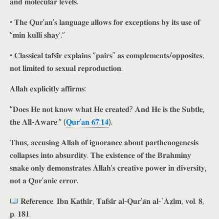
𝐚𝐧𝐝 𝐦𝐨𝐥𝐞𝐜𝐮𝐥𝐚𝐫 𝐥𝐞𝐯𝐞𝐥𝐬.
• 𝐓𝐡𝐞 𝐐𝐮𝐫’𝐚𝐧’𝐬 𝐥𝐚𝐧𝐠𝐮𝐚𝐠𝐞 𝐚𝐥𝐥𝐨𝐰𝐬 𝐟𝐨𝐫 𝐞𝐱𝐜𝐞𝐩𝐭𝐢𝐨𝐧𝐬 𝐛𝐲 𝐢𝐭𝐬 𝐮𝐬𝐞 𝐨𝐟
“𝐦𝐢𝐧 𝐤𝐮𝐥𝐥𝐢 𝐬𝐡𝐚𝐲’.”
• 𝐂𝐥𝐚𝐬𝐬𝐢𝐜𝐚𝐥 𝐭𝐚𝐟𝐬𝐢̄𝐫 𝐞𝐱𝐩𝐥𝐚𝐢𝐧𝐬 “𝐩𝐚𝐢𝐫𝐬” 𝐚𝐬 𝐜𝐨𝐦𝐩𝐥𝐞𝐦𝐞𝐧𝐭𝐬/𝐨𝐩𝐩𝐨𝐬𝐢𝐭𝐞𝐬,
𝐧𝐨𝐭 𝐥𝐢𝐦𝐢𝐭𝐞𝐝 𝐭𝐨 𝐬𝐞𝐱𝐮𝐚𝐥 𝐫𝐞𝐩𝐫𝐨𝐝𝐮𝐜𝐭𝐢𝐨𝐧.
𝐀𝐥𝐥𝐚𝐡 𝐞𝐱𝐩𝐥𝐢𝐜𝐢𝐭𝐥𝐲 𝐚𝐟𝐟𝐢𝐫𝐦𝐬:
“𝐃𝐨𝐞𝐬 𝐇𝐞 𝐧𝐨𝐭 𝐤𝐧𝐨𝐰 𝐰𝐡𝐚𝐭 𝐇𝐞 𝐜𝐫𝐞𝐚𝐭𝐞𝐝? 𝐀𝐧𝐝 𝐇𝐞 𝐢𝐬 𝐭𝐡𝐞 𝐒𝐮𝐛𝐭𝐥𝐞,
𝐭𝐡𝐞 𝐀𝐥𝐥-𝐀𝐰𝐚𝐫𝐞.” (
𝐐𝐮𝐫’𝐚𝐧 𝟔𝟕:𝟏𝟒
).
𝐓𝐡𝐮𝐬, 𝐚𝐜𝐜𝐮𝐬𝐢𝐧𝐠 𝐀𝐥𝐥𝐚𝐡 𝐨𝐟 𝐢𝐠𝐧𝐨𝐫𝐚𝐧𝐜𝐞 𝐚𝐛𝐨𝐮𝐭 𝐩𝐚𝐫𝐭𝐡𝐞𝐧𝐨𝐠𝐞𝐧𝐞𝐬𝐢𝐬
𝐜𝐨𝐥𝐥𝐚𝐩𝐬𝐞𝐬 𝐢𝐧𝐭𝐨 𝐚𝐛𝐬𝐮𝐫𝐝𝐢𝐭𝐲. 𝐓𝐡𝐞 𝐞𝐱𝐢𝐬𝐭𝐞𝐧𝐜𝐞 𝐨𝐟 𝐭𝐡𝐞 𝐁𝐫𝐚𝐡𝐦𝐢𝐧𝐲
𝐬𝐧𝐚𝐤𝐞 𝐨𝐧𝐥𝐲 𝐝𝐞𝐦𝐨𝐧𝐬𝐭𝐫𝐚𝐭𝐞𝐬 𝐀𝐥𝐥𝐚𝐡’𝐬 𝐜𝐫𝐞𝐚𝐭𝐢𝐯𝐞 𝐩𝐨𝐰𝐞𝐫 𝐢𝐧 𝐝𝐢𝐯𝐞𝐫𝐬𝐢𝐭𝐲,
𝐧𝐨𝐭 𝐚 𝐐𝐮𝐫’𝐚𝐧𝐢𝐜 𝐞𝐫𝐫𝐨𝐫.
𝐑𝐞𝐟𝐞𝐫𝐞𝐧𝐜𝐞: 𝐈𝐛𝐧 𝐊𝐚𝐭𝐡𝐢̄𝐫, 𝐓𝐚𝐟𝐬𝐢̄𝐫 𝐚𝐥-𝐐𝐮𝐫’𝐚̄𝐧 𝐚𝐥-ʿ𝐀𝐳̣𝐢̄𝐦, 𝐯𝐨𝐥. 𝟖,
𝐩. 𝟏𝟖𝟏.