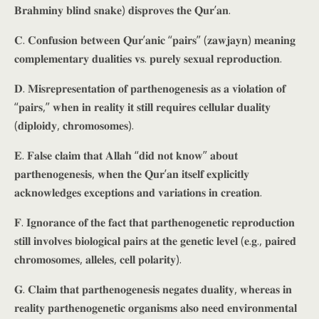
𝐁𝐫𝐚𝐡𝐦𝐢𝐧𝐲 𝐛𝐥𝐢𝐧𝐝 𝐬𝐧𝐚𝐤𝐞) 𝐝𝐢𝐬𝐩𝐫𝐨𝐯𝐞𝐬 𝐭𝐡𝐞 𝐐𝐮𝐫’𝐚𝐧.
𝐂. 𝐂𝐨𝐧𝐟𝐮𝐬𝐢𝐨𝐧 𝐛𝐞𝐭𝐰𝐞𝐞𝐧 𝐐𝐮𝐫’𝐚𝐧𝐢𝐜 “𝐩𝐚𝐢𝐫𝐬” (𝐳𝐚𝐰𝐣𝐚𝐲𝐧) 𝐦𝐞𝐚𝐧𝐢𝐧𝐠
𝐜𝐨𝐦𝐩𝐥𝐞𝐦𝐞𝐧𝐭𝐚𝐫𝐲 𝐝𝐮𝐚𝐥𝐢𝐭𝐢𝐞𝐬 𝐯𝐬. 𝐩𝐮𝐫𝐞𝐥𝐲 𝐬𝐞𝐱𝐮𝐚𝐥 𝐫𝐞𝐩𝐫𝐨𝐝𝐮𝐜𝐭𝐢𝐨𝐧.
𝐃. 𝐌𝐢𝐬𝐫𝐞𝐩𝐫𝐞𝐬𝐞𝐧𝐭𝐚𝐭𝐢𝐨𝐧 𝐨𝐟 𝐩𝐚𝐫𝐭𝐡𝐞𝐧𝐨𝐠𝐞𝐧𝐞𝐬𝐢𝐬 𝐚𝐬 𝐚 𝐯𝐢𝐨𝐥𝐚𝐭𝐢𝐨𝐧 𝐨𝐟
“𝐩𝐚𝐢𝐫𝐬,” 𝐰𝐡𝐞𝐧 𝐢𝐧 𝐫𝐞𝐚𝐥𝐢𝐭𝐲 𝐢𝐭 𝐬𝐭𝐢𝐥𝐥 𝐫𝐞𝐪𝐮𝐢𝐫𝐞𝐬 𝐜𝐞𝐥𝐥𝐮𝐥𝐚𝐫 𝐝𝐮𝐚𝐥𝐢𝐭𝐲
(𝐝𝐢𝐩𝐥𝐨𝐢𝐝𝐲, 𝐜𝐡𝐫𝐨𝐦𝐨𝐬𝐨𝐦𝐞𝐬).
𝐄. 𝐅𝐚𝐥𝐬𝐞 𝐜𝐥𝐚𝐢𝐦 𝐭𝐡𝐚𝐭 𝐀𝐥𝐥𝐚𝐡 “𝐝𝐢𝐝 𝐧𝐨𝐭 𝐤𝐧𝐨𝐰” 𝐚𝐛𝐨𝐮𝐭
𝐩𝐚𝐫𝐭𝐡𝐞𝐧𝐨𝐠𝐞𝐧𝐞𝐬𝐢𝐬, 𝐰𝐡𝐞𝐧 𝐭𝐡𝐞 𝐐𝐮𝐫’𝐚𝐧 𝐢𝐭𝐬𝐞𝐥𝐟 𝐞𝐱𝐩𝐥𝐢𝐜𝐢𝐭𝐥𝐲
𝐚𝐜𝐤𝐧𝐨𝐰𝐥𝐞𝐝𝐠𝐞𝐬 𝐞𝐱𝐜𝐞𝐩𝐭𝐢𝐨𝐧𝐬 𝐚𝐧𝐝 𝐯𝐚𝐫𝐢𝐚𝐭𝐢𝐨𝐧𝐬 𝐢𝐧 𝐜𝐫𝐞𝐚𝐭𝐢𝐨𝐧.
𝐅. 𝐈𝐠𝐧𝐨𝐫𝐚𝐧𝐜𝐞 𝐨𝐟 𝐭𝐡𝐞 𝐟𝐚𝐜𝐭 𝐭𝐡𝐚𝐭 𝐩𝐚𝐫𝐭𝐡𝐞𝐧𝐨𝐠𝐞𝐧𝐞𝐭𝐢𝐜 𝐫𝐞𝐩𝐫𝐨𝐝𝐮𝐜𝐭𝐢𝐨𝐧
𝐬𝐭𝐢𝐥𝐥 𝐢𝐧𝐯𝐨𝐥𝐯𝐞𝐬 𝐛𝐢𝐨𝐥𝐨𝐠𝐢𝐜𝐚𝐥 𝐩𝐚𝐢𝐫𝐬 𝐚𝐭 𝐭𝐡𝐞 𝐠𝐞𝐧𝐞𝐭𝐢𝐜 𝐥𝐞𝐯𝐞𝐥 (𝐞.𝐠., 𝐩𝐚𝐢𝐫𝐞𝐝
𝐜𝐡𝐫𝐨𝐦𝐨𝐬𝐨𝐦𝐞𝐬, 𝐚𝐥𝐥𝐞𝐥𝐞𝐬, 𝐜𝐞𝐥𝐥 𝐩𝐨𝐥𝐚𝐫𝐢𝐭𝐲).
𝐆. 𝐂𝐥𝐚𝐢𝐦 𝐭𝐡𝐚𝐭 𝐩𝐚𝐫𝐭𝐡𝐞𝐧𝐨𝐠𝐞𝐧𝐞𝐬𝐢𝐬 𝐧𝐞𝐠𝐚𝐭𝐞𝐬 𝐝𝐮𝐚𝐥𝐢𝐭𝐲, 𝐰𝐡𝐞𝐫𝐞𝐚𝐬 𝐢𝐧
𝐫𝐞𝐚𝐥𝐢𝐭𝐲 𝐩𝐚𝐫𝐭𝐡𝐞𝐧𝐨𝐠𝐞𝐧𝐞𝐭𝐢𝐜 𝐨𝐫𝐠𝐚𝐧𝐢𝐬𝐦𝐬 𝐚𝐥𝐬𝐨 𝐧𝐞𝐞𝐝 𝐞𝐧𝐯𝐢𝐫𝐨𝐧𝐦𝐞𝐧𝐭𝐚𝐥