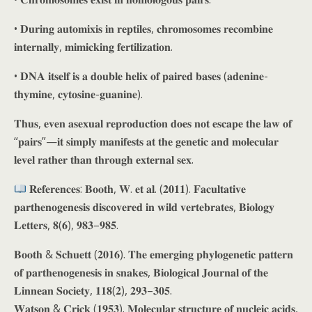
• 𝐃𝐮𝐫𝐢𝐧𝐠 𝐚𝐮𝐭𝐨𝐦𝐢𝐱𝐢𝐬 𝐢𝐧 𝐫𝐞𝐩𝐭𝐢𝐥𝐞𝐬, 𝐜𝐡𝐫𝐨𝐦𝐨𝐬𝐨𝐦𝐞𝐬 𝐫𝐞𝐜𝐨𝐦𝐛𝐢𝐧𝐞
𝐢𝐧𝐭𝐞𝐫𝐧𝐚𝐥𝐥𝐲, 𝐦𝐢𝐦𝐢𝐜𝐤𝐢𝐧𝐠 𝐟𝐞𝐫𝐭𝐢𝐥𝐢𝐳𝐚𝐭𝐢𝐨𝐧.
• 𝐃𝐍𝐀 𝐢𝐭𝐬𝐞𝐥𝐟 𝐢𝐬 𝐚 𝐝𝐨𝐮𝐛𝐥𝐞 𝐡𝐞𝐥𝐢𝐱 𝐨𝐟 𝐩𝐚𝐢𝐫𝐞𝐝 𝐛𝐚𝐬𝐞𝐬 (𝐚𝐝𝐞𝐧𝐢𝐧𝐞-
𝐭𝐡𝐲𝐦𝐢𝐧𝐞, 𝐜𝐲𝐭𝐨𝐬𝐢𝐧𝐞-𝐠𝐮𝐚𝐧𝐢𝐧𝐞).
𝐓𝐡𝐮𝐬, 𝐞𝐯𝐞𝐧 𝐚𝐬𝐞𝐱𝐮𝐚𝐥 𝐫𝐞𝐩𝐫𝐨𝐝𝐮𝐜𝐭𝐢𝐨𝐧 𝐝𝐨𝐞𝐬 𝐧𝐨𝐭 𝐞𝐬𝐜𝐚𝐩𝐞 𝐭𝐡𝐞 𝐥𝐚𝐰 𝐨𝐟
“𝐩𝐚𝐢𝐫𝐬”—𝐢𝐭 𝐬𝐢𝐦𝐩𝐥𝐲 𝐦𝐚𝐧𝐢𝐟𝐞𝐬𝐭𝐬 𝐚𝐭 𝐭𝐡𝐞 𝐠𝐞𝐧𝐞𝐭𝐢𝐜 𝐚𝐧𝐝 𝐦𝐨𝐥𝐞𝐜𝐮𝐥𝐚𝐫
𝐥𝐞𝐯𝐞𝐥 𝐫𝐚𝐭𝐡𝐞𝐫 𝐭𝐡𝐚𝐧 𝐭𝐡𝐫𝐨𝐮𝐠𝐡 𝐞𝐱𝐭𝐞𝐫𝐧𝐚𝐥 𝐬𝐞𝐱.
𝐑𝐞𝐟𝐞𝐫𝐞𝐧𝐜𝐞𝐬: 𝐁𝐨𝐨𝐭𝐡, 𝐖. 𝐞𝐭 𝐚𝐥. (𝟐𝟎𝟏𝟏). 𝐅𝐚𝐜𝐮𝐥𝐭𝐚𝐭𝐢𝐯𝐞
𝐩𝐚𝐫𝐭𝐡𝐞𝐧𝐨𝐠𝐞𝐧𝐞𝐬𝐢𝐬 𝐝𝐢𝐬𝐜𝐨𝐯𝐞𝐫𝐞𝐝 𝐢𝐧 𝐰𝐢𝐥𝐝 𝐯𝐞𝐫𝐭𝐞𝐛𝐫𝐚𝐭𝐞𝐬, 𝐁𝐢𝐨𝐥𝐨𝐠𝐲
𝐋𝐞𝐭𝐭𝐞𝐫𝐬, 𝟖(𝟔), 𝟗𝟖𝟑–𝟗𝟖𝟓.
𝐁𝐨𝐨𝐭𝐡 & 𝐒𝐜𝐡𝐮𝐞𝐭𝐭 (𝟐𝟎𝟏𝟔). 𝐓𝐡𝐞 𝐞𝐦𝐞𝐫𝐠𝐢𝐧𝐠 𝐩𝐡𝐲𝐥𝐨𝐠𝐞𝐧𝐞𝐭𝐢𝐜 𝐩𝐚𝐭𝐭𝐞𝐫𝐧
𝐨𝐟 𝐩𝐚𝐫𝐭𝐡𝐞𝐧𝐨𝐠𝐞𝐧𝐞𝐬𝐢𝐬 𝐢𝐧 𝐬𝐧𝐚𝐤𝐞𝐬, 𝐁𝐢𝐨𝐥𝐨𝐠𝐢𝐜𝐚𝐥 𝐉𝐨𝐮𝐫𝐧𝐚𝐥 𝐨𝐟 𝐭𝐡𝐞
𝐋𝐢𝐧𝐧𝐞𝐚𝐧 𝐒𝐨𝐜𝐢𝐞𝐭𝐲, 𝟏𝟏𝟖(𝟐), 𝟐𝟗𝟑–𝟑𝟎𝟓.
𝐖𝐚𝐭𝐬𝐨𝐧 & 𝐂𝐫𝐢𝐜𝐤 (𝟏𝟗𝟓𝟑). 𝐌𝐨𝐥𝐞𝐜𝐮𝐥𝐚𝐫 𝐬𝐭𝐫𝐮𝐜𝐭𝐮𝐫𝐞 𝐨𝐟 𝐧𝐮𝐜𝐥𝐞𝐢𝐜 𝐚𝐜𝐢𝐝𝐬,