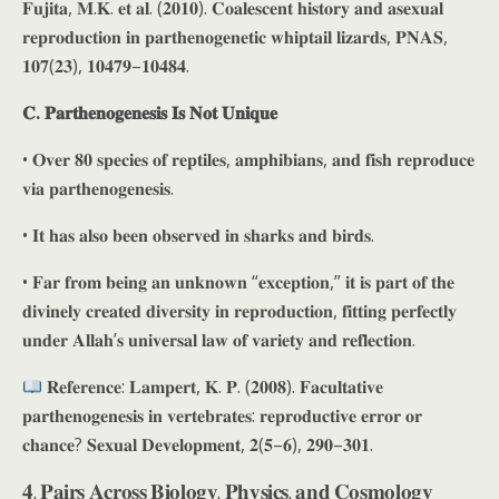
𝐅𝐮𝐣𝐢𝐭𝐚, 𝐌.𝐊. 𝐞𝐭 𝐚𝐥. (𝟐𝟎𝟏𝟎). 𝐂𝐨𝐚𝐥𝐞𝐬𝐜𝐞𝐧𝐭 𝐡𝐢𝐬𝐭𝐨𝐫𝐲 𝐚𝐧𝐝 𝐚𝐬𝐞𝐱𝐮𝐚𝐥
𝐫𝐞𝐩𝐫𝐨𝐝𝐮𝐜𝐭𝐢𝐨𝐧 𝐢𝐧 𝐩𝐚𝐫𝐭𝐡𝐞𝐧𝐨𝐠𝐞𝐧𝐞𝐭𝐢𝐜 𝐰𝐡𝐢𝐩𝐭𝐚𝐢𝐥 𝐥𝐢𝐳𝐚𝐫𝐝𝐬, 𝐏𝐍𝐀𝐒,
𝟏𝟎𝟕(𝟐𝟑), 𝟏𝟎𝟒𝟕𝟗–𝟏𝟎𝟒𝟖𝟒.
𝐂. 𝐏𝐚𝐫𝐭𝐡𝐞𝐧𝐨𝐠𝐞𝐧𝐞𝐬𝐢𝐬 𝐈𝐬 𝐍𝐨𝐭 𝐔𝐧𝐢𝐪𝐮𝐞
• 𝐎𝐯𝐞𝐫 𝟖𝟎 𝐬𝐩𝐞𝐜𝐢𝐞𝐬 𝐨𝐟 𝐫𝐞𝐩𝐭𝐢𝐥𝐞𝐬, 𝐚𝐦𝐩𝐡𝐢𝐛𝐢𝐚𝐧𝐬, 𝐚𝐧𝐝 𝐟𝐢𝐬𝐡 𝐫𝐞𝐩𝐫𝐨𝐝𝐮𝐜𝐞
𝐯𝐢𝐚 𝐩𝐚𝐫𝐭𝐡𝐞𝐧𝐨𝐠𝐞𝐧𝐞𝐬𝐢𝐬.
• 𝐈𝐭 𝐡𝐚𝐬 𝐚𝐥𝐬𝐨 𝐛𝐞𝐞𝐧 𝐨𝐛𝐬𝐞𝐫𝐯𝐞𝐝 𝐢𝐧 𝐬𝐡𝐚𝐫𝐤𝐬 𝐚𝐧𝐝 𝐛𝐢𝐫𝐝𝐬.
• 𝐅𝐚𝐫 𝐟𝐫𝐨𝐦 𝐛𝐞𝐢𝐧𝐠 𝐚𝐧 𝐮𝐧𝐤𝐧𝐨𝐰𝐧 “𝐞𝐱𝐜𝐞𝐩𝐭𝐢𝐨𝐧,” 𝐢𝐭 𝐢𝐬 𝐩𝐚𝐫𝐭 𝐨𝐟 𝐭𝐡𝐞
𝐝𝐢𝐯𝐢𝐧𝐞𝐥𝐲 𝐜𝐫𝐞𝐚𝐭𝐞𝐝 𝐝𝐢𝐯𝐞𝐫𝐬𝐢𝐭𝐲 𝐢𝐧 𝐫𝐞𝐩𝐫𝐨𝐝𝐮𝐜𝐭𝐢𝐨𝐧, 𝐟𝐢𝐭𝐭𝐢𝐧𝐠 𝐩𝐞𝐫𝐟𝐞𝐜𝐭𝐥𝐲
𝐮𝐧𝐝𝐞𝐫 𝐀𝐥𝐥𝐚𝐡’𝐬 𝐮𝐧𝐢𝐯𝐞𝐫𝐬𝐚𝐥 𝐥𝐚𝐰 𝐨𝐟 𝐯𝐚𝐫𝐢𝐞𝐭𝐲 𝐚𝐧𝐝 𝐫𝐞𝐟𝐥𝐞𝐜𝐭𝐢𝐨𝐧.
𝐑𝐞𝐟𝐞𝐫𝐞𝐧𝐜𝐞: 𝐋𝐚𝐦𝐩𝐞𝐫𝐭, 𝐊. 𝐏. (𝟐𝟎𝟎𝟖). 𝐅𝐚𝐜𝐮𝐥𝐭𝐚𝐭𝐢𝐯𝐞
𝐩𝐚𝐫𝐭𝐡𝐞𝐧𝐨𝐠𝐞𝐧𝐞𝐬𝐢𝐬 𝐢𝐧 𝐯𝐞𝐫𝐭𝐞𝐛𝐫𝐚𝐭𝐞𝐬: 𝐫𝐞𝐩𝐫𝐨𝐝𝐮𝐜𝐭𝐢𝐯𝐞 𝐞𝐫𝐫𝐨𝐫 𝐨𝐫
𝐜𝐡𝐚𝐧𝐜𝐞? 𝐒𝐞𝐱𝐮𝐚𝐥 𝐃𝐞𝐯𝐞𝐥𝐨𝐩𝐦𝐞𝐧𝐭, 𝟐(𝟓–𝟔), 𝟐𝟗𝟎–𝟑𝟎𝟏.
𝟒. 𝐏𝐚𝐢𝐫𝐬 𝐀𝐜𝐫𝐨𝐬𝐬 𝐁𝐢𝐨𝐥𝐨𝐠𝐲, 𝐏𝐡𝐲𝐬𝐢𝐜𝐬, 𝐚𝐧𝐝 𝐂𝐨𝐬𝐦𝐨𝐥𝐨𝐠𝐲