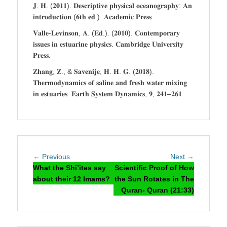
𝐉. 𝐇. (𝟐𝟎𝟏𝟏). 𝐃𝐞𝐬𝐜𝐫𝐢𝐩𝐭𝐢𝐯𝐞 𝐩𝐡𝐲𝐬𝐢𝐜𝐚𝐥 𝐨𝐜𝐞𝐚𝐧𝐨𝐠𝐫𝐚𝐩𝐡𝐲: 𝐀𝐧
𝐢𝐧𝐭𝐫𝐨𝐝𝐮𝐜𝐭𝐢𝐨𝐧 (𝟔𝐭𝐡 𝐞𝐝.). 𝐀𝐜𝐚𝐝𝐞𝐦𝐢𝐜 𝐏𝐫𝐞𝐬𝐬.
𝐕𝐚𝐥𝐥𝐞-𝐋𝐞𝐯𝐢𝐧𝐬𝐨𝐧, 𝐀. (𝐄𝐝.). (𝟐𝟎𝟏𝟎). 𝐂𝐨𝐧𝐭𝐞𝐦𝐩𝐨𝐫𝐚𝐫𝐲
𝐢𝐬𝐬𝐮𝐞𝐬 𝐢𝐧 𝐞𝐬𝐭𝐮𝐚𝐫𝐢𝐧𝐞 𝐩𝐡𝐲𝐬𝐢𝐜𝐬. 𝐂𝐚𝐦𝐛𝐫𝐢𝐝𝐠𝐞 𝐔𝐧𝐢𝐯𝐞𝐫𝐬𝐢𝐭𝐲
𝐏𝐫𝐞𝐬𝐬.
𝐙𝐡𝐚𝐧𝐠, 𝐙., & 𝐒𝐚𝐯𝐞𝐧𝐢𝐣𝐞, 𝐇. 𝐇. 𝐆. (𝟐𝟎𝟏𝟖).
𝐓𝐡𝐞𝐫𝐦𝐨𝐝𝐲𝐧𝐚𝐦𝐢𝐜𝐬 𝐨𝐟 𝐬𝐚𝐥𝐢𝐧𝐞 𝐚𝐧𝐝 𝐟𝐫𝐞𝐬𝐡 𝐰𝐚𝐭𝐞𝐫 𝐦𝐢𝐱𝐢𝐧𝐠
𝐢𝐧 𝐞𝐬𝐭𝐮𝐚𝐫𝐢𝐞𝐬. 𝐄𝐚𝐫𝐭𝐡 𝐒𝐲𝐬𝐭𝐞𝐦 𝐃𝐲𝐧𝐚𝐦𝐢𝐜𝐬, 𝟗, 𝟐𝟒𝟏–𝟐𝟔𝟏.
Post
Previous
Next
← Previous
Next →
navigation
post:
post:
What the Shi’ites say
Scientific Proof of How
about their 12 Imams?
the Sun Rotates in The
Quran- Quran (21:33)