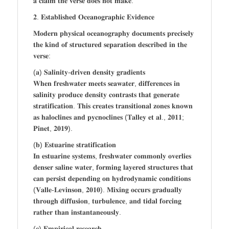
𝐚 𝐜𝐥𝐚𝐢𝐦 𝐭𝐡𝐞 𝐯𝐞𝐫𝐬𝐞 𝐝𝐨𝐞𝐬 𝐧𝐨𝐭 𝐦𝐚𝐤𝐞.
𝟐. 𝐄𝐬𝐭𝐚𝐛𝐥𝐢𝐬𝐡𝐞𝐝 𝐎𝐜𝐞𝐚𝐧𝐨𝐠𝐫𝐚𝐩𝐡𝐢𝐜 𝐄𝐯𝐢𝐝𝐞𝐧𝐜𝐞
𝐌𝐨𝐝𝐞𝐫𝐧 𝐩𝐡𝐲𝐬𝐢𝐜𝐚𝐥 𝐨𝐜𝐞𝐚𝐧𝐨𝐠𝐫𝐚𝐩𝐡𝐲 𝐝𝐨𝐜𝐮𝐦𝐞𝐧𝐭𝐬 𝐩𝐫𝐞𝐜𝐢𝐬𝐞𝐥𝐲
𝐭𝐡𝐞 𝐤𝐢𝐧𝐝 𝐨𝐟 𝐬𝐭𝐫𝐮𝐜𝐭𝐮𝐫𝐞𝐝 𝐬𝐞𝐩𝐚𝐫𝐚𝐭𝐢𝐨𝐧 𝐝𝐞𝐬𝐜𝐫𝐢𝐛𝐞𝐝 𝐢𝐧 𝐭𝐡𝐞
𝐯𝐞𝐫𝐬𝐞:
(𝐚) 𝐒𝐚𝐥𝐢𝐧𝐢𝐭𝐲-𝐝𝐫𝐢𝐯𝐞𝐧 𝐝𝐞𝐧𝐬𝐢𝐭𝐲 𝐠𝐫𝐚𝐝𝐢𝐞𝐧𝐭𝐬
𝐖𝐡𝐞𝐧 𝐟𝐫𝐞𝐬𝐡𝐰𝐚𝐭𝐞𝐫 𝐦𝐞𝐞𝐭𝐬 𝐬𝐞𝐚𝐰𝐚𝐭𝐞𝐫, 𝐝𝐢𝐟𝐟𝐞𝐫𝐞𝐧𝐜𝐞𝐬 𝐢𝐧
𝐬𝐚𝐥𝐢𝐧𝐢𝐭𝐲 𝐩𝐫𝐨𝐝𝐮𝐜𝐞 𝐝𝐞𝐧𝐬𝐢𝐭𝐲 𝐜𝐨𝐧𝐭𝐫𝐚𝐬𝐭𝐬 𝐭𝐡𝐚𝐭 𝐠𝐞𝐧𝐞𝐫𝐚𝐭𝐞
𝐬𝐭𝐫𝐚𝐭𝐢𝐟𝐢𝐜𝐚𝐭𝐢𝐨𝐧. 𝐓𝐡𝐢𝐬 𝐜𝐫𝐞𝐚𝐭𝐞𝐬 𝐭𝐫𝐚𝐧𝐬𝐢𝐭𝐢𝐨𝐧𝐚𝐥 𝐳𝐨𝐧𝐞𝐬 𝐤𝐧𝐨𝐰𝐧
𝐚𝐬 𝐡𝐚𝐥𝐨𝐜𝐥𝐢𝐧𝐞𝐬 𝐚𝐧𝐝 𝐩𝐲𝐜𝐧𝐨𝐜𝐥𝐢𝐧𝐞𝐬 (𝐓𝐚𝐥𝐥𝐞𝐲 𝐞𝐭 𝐚𝐥., 𝟐𝟎𝟏𝟏;
𝐏𝐢𝐧𝐞𝐭, 𝟐𝟎𝟏𝟗).
(𝐛) 𝐄𝐬𝐭𝐮𝐚𝐫𝐢𝐧𝐞 𝐬𝐭𝐫𝐚𝐭𝐢𝐟𝐢𝐜𝐚𝐭𝐢𝐨𝐧
𝐈𝐧 𝐞𝐬𝐭𝐮𝐚𝐫𝐢𝐧𝐞 𝐬𝐲𝐬𝐭𝐞𝐦𝐬, 𝐟𝐫𝐞𝐬𝐡𝐰𝐚𝐭𝐞𝐫 𝐜𝐨𝐦𝐦𝐨𝐧𝐥𝐲 𝐨𝐯𝐞𝐫𝐥𝐢𝐞𝐬
𝐝𝐞𝐧𝐬𝐞𝐫 𝐬𝐚𝐥𝐢𝐧𝐞 𝐰𝐚𝐭𝐞𝐫, 𝐟𝐨𝐫𝐦𝐢𝐧𝐠 𝐥𝐚𝐲𝐞𝐫𝐞𝐝 𝐬𝐭𝐫𝐮𝐜𝐭𝐮𝐫𝐞𝐬 𝐭𝐡𝐚𝐭
𝐜𝐚𝐧 𝐩𝐞𝐫𝐬𝐢𝐬𝐭 𝐝𝐞𝐩𝐞𝐧𝐝𝐢𝐧𝐠 𝐨𝐧 𝐡𝐲𝐝𝐫𝐨𝐝𝐲𝐧𝐚𝐦𝐢𝐜 𝐜𝐨𝐧𝐝𝐢𝐭𝐢𝐨𝐧𝐬
(𝐕𝐚𝐥𝐥𝐞-𝐋𝐞𝐯𝐢𝐧𝐬𝐨𝐧, 𝟐𝟎𝟏𝟎). 𝐌𝐢𝐱𝐢𝐧𝐠 𝐨𝐜𝐜𝐮𝐫𝐬 𝐠𝐫𝐚𝐝𝐮𝐚𝐥𝐥𝐲
𝐭𝐡𝐫𝐨𝐮𝐠𝐡 𝐝𝐢𝐟𝐟𝐮𝐬𝐢𝐨𝐧, 𝐭𝐮𝐫𝐛𝐮𝐥𝐞𝐧𝐜𝐞, 𝐚𝐧𝐝 𝐭𝐢𝐝𝐚𝐥 𝐟𝐨𝐫𝐜𝐢𝐧𝐠
𝐫𝐚𝐭𝐡𝐞𝐫 𝐭𝐡𝐚𝐧 𝐢𝐧𝐬𝐭𝐚𝐧𝐭𝐚𝐧𝐞𝐨𝐮𝐬𝐥𝐲.
(𝐜) 𝐄𝐦𝐩𝐢𝐫𝐢𝐜𝐚𝐥 𝐫𝐞𝐬𝐞𝐚𝐫𝐜𝐡