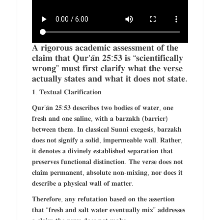
𝐀 𝐫𝐢𝐠𝐨𝐫𝐨𝐮𝐬 𝐚𝐜𝐚𝐝𝐞𝐦𝐢𝐜 𝐚𝐬𝐬𝐞𝐬𝐬𝐦𝐞𝐧𝐭 𝐨𝐟 𝐭𝐡𝐞
𝐜𝐥𝐚𝐢𝐦 𝐭𝐡𝐚𝐭 𝐐𝐮𝐫’𝐚̄𝐧 𝟐𝟓:𝟓𝟑 𝐢𝐬 “𝐬𝐜𝐢𝐞𝐧𝐭𝐢𝐟𝐢𝐜𝐚𝐥𝐥𝐲
𝐰𝐫𝐨𝐧𝐠” 𝐦𝐮𝐬𝐭 𝐟𝐢𝐫𝐬𝐭 𝐜𝐥𝐚𝐫𝐢𝐟𝐲 𝐰𝐡𝐚𝐭 𝐭𝐡𝐞 𝐯𝐞𝐫𝐬𝐞
𝐚𝐜𝐭𝐮𝐚𝐥𝐥𝐲 𝐬𝐭𝐚𝐭𝐞𝐬 𝐚𝐧𝐝 𝐰𝐡𝐚𝐭 𝐢𝐭 𝐝𝐨𝐞𝐬 𝐧𝐨𝐭 𝐬𝐭𝐚𝐭𝐞.
𝟏. 𝐓𝐞𝐱𝐭𝐮𝐚𝐥 𝐂𝐥𝐚𝐫𝐢𝐟𝐢𝐜𝐚𝐭𝐢𝐨𝐧
𝐐𝐮𝐫’𝐚̄𝐧 𝟐𝟓:𝟓𝟑 𝐝𝐞𝐬𝐜𝐫𝐢𝐛𝐞𝐬 𝐭𝐰𝐨 𝐛𝐨𝐝𝐢𝐞𝐬 𝐨𝐟 𝐰𝐚𝐭𝐞𝐫, 𝐨𝐧𝐞
𝐟𝐫𝐞𝐬𝐡 𝐚𝐧𝐝 𝐨𝐧𝐞 𝐬𝐚𝐥𝐢𝐧𝐞, 𝐰𝐢𝐭𝐡 𝐚 𝐛𝐚𝐫𝐳𝐚𝐤𝐡 (𝐛𝐚𝐫𝐫𝐢𝐞𝐫)
𝐛𝐞𝐭𝐰𝐞𝐞𝐧 𝐭𝐡𝐞𝐦. 𝐈𝐧 𝐜𝐥𝐚𝐬𝐬𝐢𝐜𝐚𝐥 𝐒𝐮𝐧𝐧𝐢 𝐞𝐱𝐞𝐠𝐞𝐬𝐢𝐬, 𝐛𝐚𝐫𝐳𝐚𝐤𝐡
𝐝𝐨𝐞𝐬 𝐧𝐨𝐭 𝐬𝐢𝐠𝐧𝐢𝐟𝐲 𝐚 𝐬𝐨𝐥𝐢𝐝, 𝐢𝐦𝐩𝐞𝐫𝐦𝐞𝐚𝐛𝐥𝐞 𝐰𝐚𝐥𝐥. 𝐑𝐚𝐭𝐡𝐞𝐫,
𝐢𝐭 𝐝𝐞𝐧𝐨𝐭𝐞𝐬 𝐚 𝐝𝐢𝐯𝐢𝐧𝐞𝐥𝐲 𝐞𝐬𝐭𝐚𝐛𝐥𝐢𝐬𝐡𝐞𝐝 𝐬𝐞𝐩𝐚𝐫𝐚𝐭𝐢𝐨𝐧 𝐭𝐡𝐚𝐭
𝐩𝐫𝐞𝐬𝐞𝐫𝐯𝐞𝐬 𝐟𝐮𝐧𝐜𝐭𝐢𝐨𝐧𝐚𝐥 𝐝𝐢𝐬𝐭𝐢𝐧𝐜𝐭𝐢𝐨𝐧. 𝐓𝐡𝐞 𝐯𝐞𝐫𝐬𝐞 𝐝𝐨𝐞𝐬 𝐧𝐨𝐭
𝐜𝐥𝐚𝐢𝐦 𝐩𝐞𝐫𝐦𝐚𝐧𝐞𝐧𝐭, 𝐚𝐛𝐬𝐨𝐥𝐮𝐭𝐞 𝐧𝐨𝐧-𝐦𝐢𝐱𝐢𝐧𝐠, 𝐧𝐨𝐫 𝐝𝐨𝐞𝐬 𝐢𝐭
𝐝𝐞𝐬𝐜𝐫𝐢𝐛𝐞 𝐚 𝐩𝐡𝐲𝐬𝐢𝐜𝐚𝐥 𝐰𝐚𝐥𝐥 𝐨𝐟 𝐦𝐚𝐭𝐭𝐞𝐫.
𝐓𝐡𝐞𝐫𝐞𝐟𝐨𝐫𝐞, 𝐚𝐧𝐲 𝐫𝐞𝐟𝐮𝐭𝐚𝐭𝐢𝐨𝐧 𝐛𝐚𝐬𝐞𝐝 𝐨𝐧 𝐭𝐡𝐞 𝐚𝐬𝐬𝐞𝐫𝐭𝐢𝐨𝐧
𝐭𝐡𝐚𝐭 “𝐟𝐫𝐞𝐬𝐡 𝐚𝐧𝐝 𝐬𝐚𝐥𝐭 𝐰𝐚𝐭𝐞𝐫 𝐞𝐯𝐞𝐧𝐭𝐮𝐚𝐥𝐥𝐲 𝐦𝐢𝐱” 𝐚𝐝𝐝𝐫𝐞𝐬𝐬𝐞𝐬