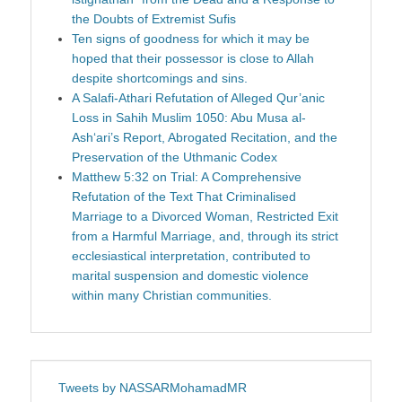
the Doubts of Extremist Sufis
Ten signs of goodness for which it may be
hoped that their possessor is close to Allah
despite shortcomings and sins.
A Salafi-Athari Refutation of Alleged Qur’anic
Loss in Sahih Muslim 1050: Abu Musa al-
Ash‘ari’s Report, Abrogated Recitation, and the
Preservation of the Uthmanic Codex
Matthew 5:32 on Trial: A Comprehensive
Refutation of the Text That Criminalised
Marriage to a Divorced Woman, Restricted Exit
from a Harmful Marriage, and, through its strict
ecclesiastical interpretation, contributed to
marital suspension and domestic violence
within many Christian communities.
Tweets by NASSARMohamadMR