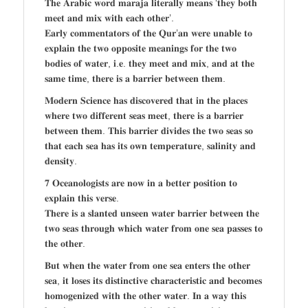
𝐓𝐡𝐞 𝐀𝐫𝐚𝐛𝐢𝐜 𝐰𝐨𝐫𝐝 𝐦𝐚𝐫𝐚𝐣𝐚 𝐥𝐢𝐭𝐞𝐫𝐚𝐥𝐥𝐲 𝐦𝐞𝐚𝐧𝐬 ‘𝐭𝐡𝐞𝐲 𝐛𝐨𝐭𝐡
𝐦𝐞𝐞𝐭 𝐚𝐧𝐝 𝐦𝐢𝐱 𝐰𝐢𝐭𝐡 𝐞𝐚𝐜𝐡 𝐨𝐭𝐡𝐞𝐫’.
𝐄𝐚𝐫𝐥𝐲 𝐜𝐨𝐦𝐦𝐞𝐧𝐭𝐚𝐭𝐨𝐫𝐬 𝐨𝐟 𝐭𝐡𝐞 𝐐𝐮𝐫’𝐚𝐧 𝐰𝐞𝐫𝐞 𝐮𝐧𝐚𝐛𝐥𝐞 𝐭𝐨
𝐞𝐱𝐩𝐥𝐚𝐢𝐧 𝐭𝐡𝐞 𝐭𝐰𝐨 𝐨𝐩𝐩𝐨𝐬𝐢𝐭𝐞 𝐦𝐞𝐚𝐧𝐢𝐧𝐠𝐬 𝐟𝐨𝐫 𝐭𝐡𝐞 𝐭𝐰𝐨
𝐛𝐨𝐝𝐢𝐞𝐬 𝐨𝐟 𝐰𝐚𝐭𝐞𝐫, 𝐢.𝐞. 𝐭𝐡𝐞𝐲 𝐦𝐞𝐞𝐭 𝐚𝐧𝐝 𝐦𝐢𝐱, 𝐚𝐧𝐝 𝐚𝐭 𝐭𝐡𝐞
𝐬𝐚𝐦𝐞 𝐭𝐢𝐦𝐞, 𝐭𝐡𝐞𝐫𝐞 𝐢𝐬 𝐚 𝐛𝐚𝐫𝐫𝐢𝐞𝐫 𝐛𝐞𝐭𝐰𝐞𝐞𝐧 𝐭𝐡𝐞𝐦.
𝐌𝐨𝐝𝐞𝐫𝐧 𝐒𝐜𝐢𝐞𝐧𝐜𝐞 𝐡𝐚𝐬 𝐝𝐢𝐬𝐜𝐨𝐯𝐞𝐫𝐞𝐝 𝐭𝐡𝐚𝐭 𝐢𝐧 𝐭𝐡𝐞 𝐩𝐥𝐚𝐜𝐞𝐬
𝐰𝐡𝐞𝐫𝐞 𝐭𝐰𝐨 𝐝𝐢𝐟𝐟𝐞𝐫𝐞𝐧𝐭 𝐬𝐞𝐚𝐬 𝐦𝐞𝐞𝐭, 𝐭𝐡𝐞𝐫𝐞 𝐢𝐬 𝐚 𝐛𝐚𝐫𝐫𝐢𝐞𝐫
𝐛𝐞𝐭𝐰𝐞𝐞𝐧 𝐭𝐡𝐞𝐦. 𝐓𝐡𝐢𝐬 𝐛𝐚𝐫𝐫𝐢𝐞𝐫 𝐝𝐢𝐯𝐢𝐝𝐞𝐬 𝐭𝐡𝐞 𝐭𝐰𝐨 𝐬𝐞𝐚𝐬 𝐬𝐨
𝐭𝐡𝐚𝐭 𝐞𝐚𝐜𝐡 𝐬𝐞𝐚 𝐡𝐚𝐬 𝐢𝐭𝐬 𝐨𝐰𝐧 𝐭𝐞𝐦𝐩𝐞𝐫𝐚𝐭𝐮𝐫𝐞, 𝐬𝐚𝐥𝐢𝐧𝐢𝐭𝐲 𝐚𝐧𝐝
𝐝𝐞𝐧𝐬𝐢𝐭𝐲.
𝟕 𝐎𝐜𝐞𝐚𝐧𝐨𝐥𝐨𝐠𝐢𝐬𝐭𝐬 𝐚𝐫𝐞 𝐧𝐨𝐰 𝐢𝐧 𝐚 𝐛𝐞𝐭𝐭𝐞𝐫 𝐩𝐨𝐬𝐢𝐭𝐢𝐨𝐧 𝐭𝐨
𝐞𝐱𝐩𝐥𝐚𝐢𝐧 𝐭𝐡𝐢𝐬 𝐯𝐞𝐫𝐬𝐞.
𝐓𝐡𝐞𝐫𝐞 𝐢𝐬 𝐚 𝐬𝐥𝐚𝐧𝐭𝐞𝐝 𝐮𝐧𝐬𝐞𝐞𝐧 𝐰𝐚𝐭𝐞𝐫 𝐛𝐚𝐫𝐫𝐢𝐞𝐫 𝐛𝐞𝐭𝐰𝐞𝐞𝐧 𝐭𝐡𝐞
𝐭𝐰𝐨 𝐬𝐞𝐚𝐬 𝐭𝐡𝐫𝐨𝐮𝐠𝐡 𝐰𝐡𝐢𝐜𝐡 𝐰𝐚𝐭𝐞𝐫 𝐟𝐫𝐨𝐦 𝐨𝐧𝐞 𝐬𝐞𝐚 𝐩𝐚𝐬𝐬𝐞𝐬 𝐭𝐨
𝐭𝐡𝐞 𝐨𝐭𝐡𝐞𝐫.
𝐁𝐮𝐭 𝐰𝐡𝐞𝐧 𝐭𝐡𝐞 𝐰𝐚𝐭𝐞𝐫 𝐟𝐫𝐨𝐦 𝐨𝐧𝐞 𝐬𝐞𝐚 𝐞𝐧𝐭𝐞𝐫𝐬 𝐭𝐡𝐞 𝐨𝐭𝐡𝐞𝐫
𝐬𝐞𝐚, 𝐢𝐭 𝐥𝐨𝐬𝐞𝐬 𝐢𝐭𝐬 𝐝𝐢𝐬𝐭𝐢𝐧𝐜𝐭𝐢𝐯𝐞 𝐜𝐡𝐚𝐫𝐚𝐜𝐭𝐞𝐫𝐢𝐬𝐭𝐢𝐜 𝐚𝐧𝐝 𝐛𝐞𝐜𝐨𝐦𝐞𝐬
𝐡𝐨𝐦𝐨𝐠𝐞𝐧𝐢𝐳𝐞𝐝 𝐰𝐢𝐭𝐡 𝐭𝐡𝐞 𝐨𝐭𝐡𝐞𝐫 𝐰𝐚𝐭𝐞𝐫. 𝐈𝐧 𝐚 𝐰𝐚𝐲 𝐭𝐡𝐢𝐬