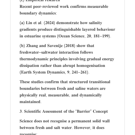
𝐑𝐞𝐜𝐞𝐧𝐭 𝐩𝐞𝐞𝐫-𝐫𝐞𝐯𝐢𝐞𝐰𝐞𝐝 𝐰𝐨𝐫𝐤 𝐜𝐨𝐧𝐟𝐢𝐫𝐦𝐬 𝐦𝐞𝐚𝐬𝐮𝐫𝐚𝐛𝐥𝐞
𝐛𝐨𝐮𝐧𝐝𝐚𝐫𝐲 𝐝𝐲𝐧𝐚𝐦𝐢𝐜𝐬:
(𝐚) 𝐋𝐢𝐧 𝐞𝐭 𝐚𝐥. (𝟐𝟎𝟐𝟒) 𝐝𝐞𝐦𝐨𝐧𝐬𝐭𝐫𝐚𝐭𝐞 𝐡𝐨𝐰 𝐬𝐚𝐥𝐢𝐧𝐢𝐭𝐲
𝐠𝐫𝐚𝐝𝐢𝐞𝐧𝐭𝐬 𝐩𝐫𝐨𝐝𝐮𝐜𝐞 𝐝𝐢𝐬𝐭𝐢𝐧𝐠𝐮𝐢𝐬𝐡𝐚𝐛𝐥𝐞 𝐥𝐚𝐲𝐞𝐫𝐞𝐝 𝐛𝐞𝐡𝐚𝐯𝐢𝐨𝐮𝐫
𝐢𝐧 𝐞𝐬𝐭𝐮𝐚𝐫𝐢𝐧𝐞 𝐬𝐲𝐬𝐭𝐞𝐦𝐬 (𝐎𝐜𝐞𝐚𝐧 𝐒𝐜𝐢𝐞𝐧𝐜𝐞, 𝟐𝟎, 𝟏𝟖𝟏–𝟏𝟗𝟗).
(𝐛) 𝐙𝐡𝐚𝐧𝐠 𝐚𝐧𝐝 𝐒𝐚𝐯𝐞𝐧𝐢𝐣𝐞 (𝟐𝟎𝟏𝟖) 𝐬𝐡𝐨𝐰 𝐭𝐡𝐚𝐭
𝐟𝐫𝐞𝐬𝐡𝐰𝐚𝐭𝐞𝐫–𝐬𝐚𝐥𝐭𝐰𝐚𝐭𝐞𝐫 𝐢𝐧𝐭𝐞𝐫𝐚𝐜𝐭𝐢𝐨𝐧 𝐟𝐨𝐥𝐥𝐨𝐰𝐬
𝐭𝐡𝐞𝐫𝐦𝐨𝐝𝐲𝐧𝐚𝐦𝐢𝐜 𝐩𝐫𝐢𝐧𝐜𝐢𝐩𝐥𝐞𝐬 𝐢𝐧𝐯𝐨𝐥𝐯𝐢𝐧𝐠 𝐠𝐫𝐚𝐝𝐮𝐚𝐥 𝐞𝐧𝐞𝐫𝐠𝐲
𝐝𝐢𝐬𝐬𝐢𝐩𝐚𝐭𝐢𝐨𝐧 𝐫𝐚𝐭𝐡𝐞𝐫 𝐭𝐡𝐚𝐧 𝐚𝐛𝐫𝐮𝐩𝐭 𝐡𝐨𝐦𝐨𝐠𝐞𝐧𝐢𝐬𝐚𝐭𝐢𝐨𝐧
(𝐄𝐚𝐫𝐭𝐡 𝐒𝐲𝐬𝐭𝐞𝐦 𝐃𝐲𝐧𝐚𝐦𝐢𝐜𝐬, 𝟗, 𝟐𝟒𝟏–𝟐𝟔𝟏).
𝐓𝐡𝐞𝐬𝐞 𝐬𝐭𝐮𝐝𝐢𝐞𝐬 𝐜𝐨𝐧𝐟𝐢𝐫𝐦 𝐭𝐡𝐚𝐭 𝐬𝐭𝐫𝐮𝐜𝐭𝐮𝐫𝐞𝐝 𝐭𝐫𝐚𝐧𝐬𝐢𝐭𝐢𝐨𝐧𝐚𝐥
𝐛𝐨𝐮𝐧𝐝𝐚𝐫𝐢𝐞𝐬 𝐛𝐞𝐭𝐰𝐞𝐞𝐧 𝐟𝐫𝐞𝐬𝐡 𝐚𝐧𝐝 𝐬𝐚𝐥𝐢𝐧𝐞 𝐰𝐚𝐭𝐞𝐫𝐬 𝐚𝐫𝐞
𝐩𝐡𝐲𝐬𝐢𝐜𝐚𝐥𝐥𝐲 𝐫𝐞𝐚𝐥, 𝐦𝐞𝐚𝐬𝐮𝐫𝐚𝐛𝐥𝐞, 𝐚𝐧𝐝 𝐝𝐲𝐧𝐚𝐦𝐢𝐜𝐚𝐥𝐥𝐲
𝐦𝐚𝐢𝐧𝐭𝐚𝐢𝐧𝐞𝐝.
𝟑. 𝐒𝐜𝐢𝐞𝐧𝐭𝐢𝐟𝐢𝐜 𝐀𝐬𝐬𝐞𝐬𝐬𝐦𝐞𝐧𝐭 𝐨𝐟 𝐭𝐡𝐞 “𝐁𝐚𝐫𝐫𝐢𝐞𝐫” 𝐂𝐨𝐧𝐜𝐞𝐩𝐭
𝐒𝐜𝐢𝐞𝐧𝐜𝐞 𝐝𝐨𝐞𝐬 𝐧𝐨𝐭 𝐫𝐞𝐜𝐨𝐠𝐧𝐢𝐬𝐞 𝐚 𝐩𝐞𝐫𝐦𝐚𝐧𝐞𝐧𝐭 𝐬𝐨𝐥𝐢𝐝 𝐰𝐚𝐥𝐥
𝐛𝐞𝐭𝐰𝐞𝐞𝐧 𝐟𝐫𝐞𝐬𝐡 𝐚𝐧𝐝 𝐬𝐚𝐥𝐭 𝐰𝐚𝐭𝐞𝐫. 𝐇𝐨𝐰𝐞𝐯𝐞𝐫, 𝐢𝐭 𝐝𝐨𝐞𝐬
𝐫𝐞𝐜𝐨𝐠𝐧𝐢𝐬𝐞: