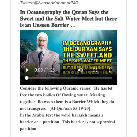
Twitter:@NassarMohamadMR
𝐈𝐧 𝐎𝐜𝐞𝐚𝐧𝐨𝐠𝐫𝐚𝐩𝐡𝐲 𝐭𝐡𝐞 𝐐𝐮𝐫𝐚𝐧 𝐒𝐚𝐲𝐬 𝐭𝐡𝐞
𝐒𝐰𝐞𝐞𝐭 𝐚𝐧𝐝 𝐭𝐡𝐞 𝐒𝐚𝐥𝐭 𝐖𝐚𝐭𝐞𝐫 𝐌𝐞𝐞𝐭 𝐛𝐮𝐭 𝐭𝐡𝐞𝐫𝐞
𝐢𝐬 𝐚𝐧 𝐔𝐧𝐬𝐞𝐞𝐧 𝐁𝐚𝐫𝐫𝐢𝐞𝐫 …
𝐂𝐨𝐧𝐬𝐢𝐝𝐞𝐫 𝐭𝐡𝐞 𝐟𝐨𝐥𝐥𝐨𝐰𝐢𝐧𝐠 𝐐𝐮𝐫𝐚𝐧𝐢𝐜 𝐯𝐞𝐫𝐬𝐞𝐬: “𝐇𝐞 𝐡𝐚𝐬 𝐥𝐞𝐭
𝐟𝐫𝐞𝐞 𝐭𝐡𝐞 𝐭𝐰𝐨 𝐛𝐨𝐝𝐢𝐞𝐬 𝐎𝐟 𝐟𝐥𝐨𝐰𝐢𝐧𝐠 𝐰𝐚𝐭𝐞𝐫, 𝐌𝐞𝐞𝐭𝐢𝐧𝐠
𝐭𝐨𝐠𝐞𝐭𝐡𝐞𝐫: 𝐁𝐞𝐭𝐰𝐞𝐞𝐧 𝐭𝐡𝐞𝐦 𝐢𝐬 𝐚 𝐁𝐚𝐫𝐫𝐢𝐞𝐫 𝐖𝐡𝐢𝐜𝐡 𝐭𝐡𝐞𝐲 𝐝𝐨
𝐧𝐨𝐭 𝐭𝐫𝐚𝐧𝐬𝐠𝐫𝐞𝐬𝐬.” [𝐀𝐥-𝐐𝐮𝐫’𝐚𝐚𝐧 𝟓𝟓:𝟏𝟗-𝟐𝟎]
𝐈𝐧 𝐭𝐡𝐞 𝐀𝐫𝐚𝐛𝐢𝐜 𝐭𝐞𝐱𝐭 𝐭𝐡𝐞 𝐰𝐨𝐫𝐝 𝐛𝐚𝐫𝐳𝐚𝐤𝐡 𝐦𝐞𝐚𝐧𝐬 𝐚
𝐛𝐚𝐫𝐫𝐢𝐞𝐫 𝐨𝐫 𝐚 𝐩𝐚𝐫𝐭𝐢𝐭𝐢𝐨𝐧. 𝐓𝐡𝐢𝐬 𝐛𝐚𝐫𝐫𝐢𝐞𝐫 𝐢𝐬 𝐧𝐨𝐭 𝐚 𝐩𝐡𝐲𝐬𝐢𝐜𝐚𝐥
𝐩𝐚𝐫𝐭𝐢𝐭𝐢𝐨𝐧.