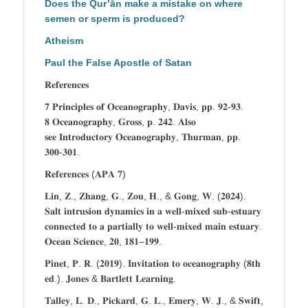
Does the Qur’ān make a mistake on where
semen or sperm is produced?
Atheism
Paul the False Apostle of Satan
𝐑𝐞𝐟𝐞𝐫𝐞𝐧𝐜𝐞𝐬
𝟕 𝐏𝐫𝐢𝐧𝐜𝐢𝐩𝐥𝐞𝐬 𝐨𝐟 𝐎𝐜𝐞𝐚𝐧𝐨𝐠𝐫𝐚𝐩𝐡𝐲, 𝐃𝐚𝐯𝐢𝐬, 𝐩𝐩. 𝟗𝟐-𝟗𝟑.
𝟖 𝐎𝐜𝐞𝐚𝐧𝐨𝐠𝐫𝐚𝐩𝐡𝐲, 𝐆𝐫𝐨𝐬𝐬, 𝐩. 𝟐𝟒𝟐. 𝐀𝐥𝐬𝐨
𝐬𝐞𝐞 𝐈𝐧𝐭𝐫𝐨𝐝𝐮𝐜𝐭𝐨𝐫𝐲 𝐎𝐜𝐞𝐚𝐧𝐨𝐠𝐫𝐚𝐩𝐡𝐲, 𝐓𝐡𝐮𝐫𝐦𝐚𝐧, 𝐩𝐩.
𝟑𝟎𝟎-𝟑𝟎𝟏.
𝐑𝐞𝐟𝐞𝐫𝐞𝐧𝐜𝐞𝐬 (𝐀𝐏𝐀 𝟕)
𝐋𝐢𝐧, 𝐙., 𝐙𝐡𝐚𝐧𝐠, 𝐆., 𝐙𝐨𝐮, 𝐇., & 𝐆𝐨𝐧𝐠, 𝐖. (𝟐𝟎𝟐𝟒).
𝐒𝐚𝐥𝐭 𝐢𝐧𝐭𝐫𝐮𝐬𝐢𝐨𝐧 𝐝𝐲𝐧𝐚𝐦𝐢𝐜𝐬 𝐢𝐧 𝐚 𝐰𝐞𝐥𝐥-𝐦𝐢𝐱𝐞𝐝 𝐬𝐮𝐛-𝐞𝐬𝐭𝐮𝐚𝐫𝐲
𝐜𝐨𝐧𝐧𝐞𝐜𝐭𝐞𝐝 𝐭𝐨 𝐚 𝐩𝐚𝐫𝐭𝐢𝐚𝐥𝐥𝐲 𝐭𝐨 𝐰𝐞𝐥𝐥-𝐦𝐢𝐱𝐞𝐝 𝐦𝐚𝐢𝐧 𝐞𝐬𝐭𝐮𝐚𝐫𝐲.
𝐎𝐜𝐞𝐚𝐧 𝐒𝐜𝐢𝐞𝐧𝐜𝐞, 𝟐𝟎, 𝟏𝟖𝟏–𝟏𝟗𝟗.
𝐏𝐢𝐧𝐞𝐭, 𝐏. 𝐑. (𝟐𝟎𝟏𝟗). 𝐈𝐧𝐯𝐢𝐭𝐚𝐭𝐢𝐨𝐧 𝐭𝐨 𝐨𝐜𝐞𝐚𝐧𝐨𝐠𝐫𝐚𝐩𝐡𝐲 (𝟖𝐭𝐡
𝐞𝐝.). 𝐉𝐨𝐧𝐞𝐬 & 𝐁𝐚𝐫𝐭𝐥𝐞𝐭𝐭 𝐋𝐞𝐚𝐫𝐧𝐢𝐧𝐠.
𝐓𝐚𝐥𝐥𝐞𝐲, 𝐋. 𝐃., 𝐏𝐢𝐜𝐤𝐚𝐫𝐝, 𝐆. 𝐋., 𝐄𝐦𝐞𝐫𝐲, 𝐖. 𝐉., & 𝐒𝐰𝐢𝐟𝐭,