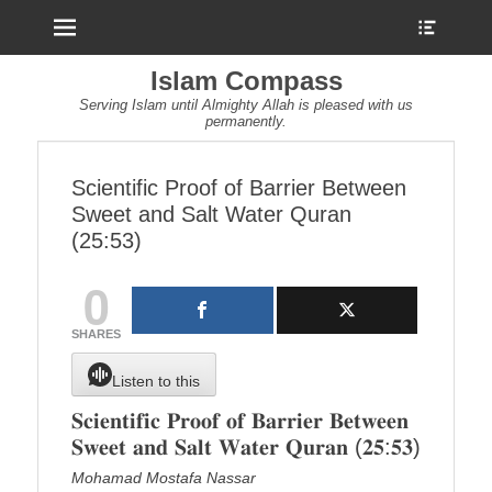
Menu
Show
Heade
Sideb
Islam Compass
Conte
Serving Islam until Almighty Allah is pleased with us
permanently.
Scientific Proof of Barrier Between
Sweet and Salt Water Quran
(25:53)
0
SHARES
Listen to this
𝐒𝐜𝐢𝐞𝐧𝐭𝐢𝐟𝐢𝐜 𝐏𝐫𝐨𝐨𝐟 𝐨𝐟 𝐁𝐚𝐫𝐫𝐢𝐞𝐫 𝐁𝐞𝐭𝐰𝐞𝐞𝐧
𝐒𝐰𝐞𝐞𝐭 𝐚𝐧𝐝 𝐒𝐚𝐥𝐭 𝐖𝐚𝐭𝐞𝐫 𝐐𝐮𝐫𝐚𝐧 (𝟐𝟓:𝟓𝟑)
Mohamad Mostafa Nassar