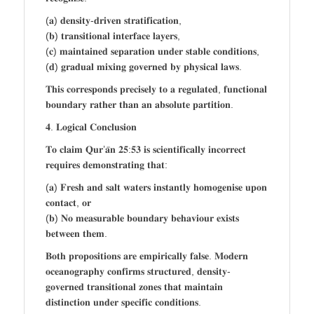
(𝐚) 𝐝𝐞𝐧𝐬𝐢𝐭𝐲-𝐝𝐫𝐢𝐯𝐞𝐧 𝐬𝐭𝐫𝐚𝐭𝐢𝐟𝐢𝐜𝐚𝐭𝐢𝐨𝐧,
(𝐛) 𝐭𝐫𝐚𝐧𝐬𝐢𝐭𝐢𝐨𝐧𝐚𝐥 𝐢𝐧𝐭𝐞𝐫𝐟𝐚𝐜𝐞 𝐥𝐚𝐲𝐞𝐫𝐬,
(𝐜) 𝐦𝐚𝐢𝐧𝐭𝐚𝐢𝐧𝐞𝐝 𝐬𝐞𝐩𝐚𝐫𝐚𝐭𝐢𝐨𝐧 𝐮𝐧𝐝𝐞𝐫 𝐬𝐭𝐚𝐛𝐥𝐞 𝐜𝐨𝐧𝐝𝐢𝐭𝐢𝐨𝐧𝐬,
(𝐝) 𝐠𝐫𝐚𝐝𝐮𝐚𝐥 𝐦𝐢𝐱𝐢𝐧𝐠 𝐠𝐨𝐯𝐞𝐫𝐧𝐞𝐝 𝐛𝐲 𝐩𝐡𝐲𝐬𝐢𝐜𝐚𝐥 𝐥𝐚𝐰𝐬.
𝐓𝐡𝐢𝐬 𝐜𝐨𝐫𝐫𝐞𝐬𝐩𝐨𝐧𝐝𝐬 𝐩𝐫𝐞𝐜𝐢𝐬𝐞𝐥𝐲 𝐭𝐨 𝐚 𝐫𝐞𝐠𝐮𝐥𝐚𝐭𝐞𝐝, 𝐟𝐮𝐧𝐜𝐭𝐢𝐨𝐧𝐚𝐥
𝐛𝐨𝐮𝐧𝐝𝐚𝐫𝐲 𝐫𝐚𝐭𝐡𝐞𝐫 𝐭𝐡𝐚𝐧 𝐚𝐧 𝐚𝐛𝐬𝐨𝐥𝐮𝐭𝐞 𝐩𝐚𝐫𝐭𝐢𝐭𝐢𝐨𝐧.
𝟒. 𝐋𝐨𝐠𝐢𝐜𝐚𝐥 𝐂𝐨𝐧𝐜𝐥𝐮𝐬𝐢𝐨𝐧
𝐓𝐨 𝐜𝐥𝐚𝐢𝐦 𝐐𝐮𝐫’𝐚̄𝐧 𝟐𝟓:𝟓𝟑 𝐢𝐬 𝐬𝐜𝐢𝐞𝐧𝐭𝐢𝐟𝐢𝐜𝐚𝐥𝐥𝐲 𝐢𝐧𝐜𝐨𝐫𝐫𝐞𝐜𝐭
𝐫𝐞𝐪𝐮𝐢𝐫𝐞𝐬 𝐝𝐞𝐦𝐨𝐧𝐬𝐭𝐫𝐚𝐭𝐢𝐧𝐠 𝐭𝐡𝐚𝐭:
(𝐚) 𝐅𝐫𝐞𝐬𝐡 𝐚𝐧𝐝 𝐬𝐚𝐥𝐭 𝐰𝐚𝐭𝐞𝐫𝐬 𝐢𝐧𝐬𝐭𝐚𝐧𝐭𝐥𝐲 𝐡𝐨𝐦𝐨𝐠𝐞𝐧𝐢𝐬𝐞 𝐮𝐩𝐨𝐧
𝐜𝐨𝐧𝐭𝐚𝐜𝐭, 𝐨𝐫
(𝐛) 𝐍𝐨 𝐦𝐞𝐚𝐬𝐮𝐫𝐚𝐛𝐥𝐞 𝐛𝐨𝐮𝐧𝐝𝐚𝐫𝐲 𝐛𝐞𝐡𝐚𝐯𝐢𝐨𝐮𝐫 𝐞𝐱𝐢𝐬𝐭𝐬
𝐛𝐞𝐭𝐰𝐞𝐞𝐧 𝐭𝐡𝐞𝐦.
𝐁𝐨𝐭𝐡 𝐩𝐫𝐨𝐩𝐨𝐬𝐢𝐭𝐢𝐨𝐧𝐬 𝐚𝐫𝐞 𝐞𝐦𝐩𝐢𝐫𝐢𝐜𝐚𝐥𝐥𝐲 𝐟𝐚𝐥𝐬𝐞. 𝐌𝐨𝐝𝐞𝐫𝐧
𝐨𝐜𝐞𝐚𝐧𝐨𝐠𝐫𝐚𝐩𝐡𝐲 𝐜𝐨𝐧𝐟𝐢𝐫𝐦𝐬 𝐬𝐭𝐫𝐮𝐜𝐭𝐮𝐫𝐞𝐝, 𝐝𝐞𝐧𝐬𝐢𝐭𝐲-
𝐠𝐨𝐯𝐞𝐫𝐧𝐞𝐝 𝐭𝐫𝐚𝐧𝐬𝐢𝐭𝐢𝐨𝐧𝐚𝐥 𝐳𝐨𝐧𝐞𝐬 𝐭𝐡𝐚𝐭 𝐦𝐚𝐢𝐧𝐭𝐚𝐢𝐧
𝐝𝐢𝐬𝐭𝐢𝐧𝐜𝐭𝐢𝐨𝐧 𝐮𝐧𝐝𝐞𝐫 𝐬𝐩𝐞𝐜𝐢𝐟𝐢𝐜 𝐜𝐨𝐧𝐝𝐢𝐭𝐢𝐨𝐧𝐬.