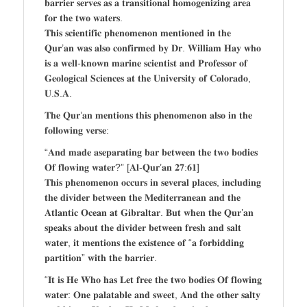
𝐛𝐚𝐫𝐫𝐢𝐞𝐫 𝐬𝐞𝐫𝐯𝐞𝐬 𝐚𝐬 𝐚 𝐭𝐫𝐚𝐧𝐬𝐢𝐭𝐢𝐨𝐧𝐚𝐥 𝐡𝐨𝐦𝐨𝐠𝐞𝐧𝐢𝐳𝐢𝐧𝐠 𝐚𝐫𝐞𝐚
𝐟𝐨𝐫 𝐭𝐡𝐞 𝐭𝐰𝐨 𝐰𝐚𝐭𝐞𝐫𝐬.
𝐓𝐡𝐢𝐬 𝐬𝐜𝐢𝐞𝐧𝐭𝐢𝐟𝐢𝐜 𝐩𝐡𝐞𝐧𝐨𝐦𝐞𝐧𝐨𝐧 𝐦𝐞𝐧𝐭𝐢𝐨𝐧𝐞𝐝 𝐢𝐧 𝐭𝐡𝐞
𝐐𝐮𝐫’𝐚𝐧 𝐰𝐚𝐬 𝐚𝐥𝐬𝐨 𝐜𝐨𝐧𝐟𝐢𝐫𝐦𝐞𝐝 𝐛𝐲 𝐃𝐫. 𝐖𝐢𝐥𝐥𝐢𝐚𝐦 𝐇𝐚𝐲 𝐰𝐡𝐨
𝐢𝐬 𝐚 𝐰𝐞𝐥𝐥-𝐤𝐧𝐨𝐰𝐧 𝐦𝐚𝐫𝐢𝐧𝐞 𝐬𝐜𝐢𝐞𝐧𝐭𝐢𝐬𝐭 𝐚𝐧𝐝 𝐏𝐫𝐨𝐟𝐞𝐬𝐬𝐨𝐫 𝐨𝐟
𝐆𝐞𝐨𝐥𝐨𝐠𝐢𝐜𝐚𝐥 𝐒𝐜𝐢𝐞𝐧𝐜𝐞𝐬 𝐚𝐭 𝐭𝐡𝐞 𝐔𝐧𝐢𝐯𝐞𝐫𝐬𝐢𝐭𝐲 𝐨𝐟 𝐂𝐨𝐥𝐨𝐫𝐚𝐝𝐨,
𝐔.𝐒.𝐀.
𝐓𝐡𝐞 𝐐𝐮𝐫’𝐚𝐧 𝐦𝐞𝐧𝐭𝐢𝐨𝐧𝐬 𝐭𝐡𝐢𝐬 𝐩𝐡𝐞𝐧𝐨𝐦𝐞𝐧𝐨𝐧 𝐚𝐥𝐬𝐨 𝐢𝐧 𝐭𝐡𝐞
𝐟𝐨𝐥𝐥𝐨𝐰𝐢𝐧𝐠 𝐯𝐞𝐫𝐬𝐞:
“𝐀𝐧𝐝 𝐦𝐚𝐝𝐞 𝐚𝐬𝐞𝐩𝐚𝐫𝐚𝐭𝐢𝐧𝐠 𝐛𝐚𝐫 𝐛𝐞𝐭𝐰𝐞𝐞𝐧 𝐭𝐡𝐞 𝐭𝐰𝐨 𝐛𝐨𝐝𝐢𝐞𝐬
𝐎𝐟 𝐟𝐥𝐨𝐰𝐢𝐧𝐠 𝐰𝐚𝐭𝐞𝐫?” [𝐀𝐥-𝐐𝐮𝐫’𝐚𝐧 𝟐𝟕:𝟔𝟏]
𝐓𝐡𝐢𝐬 𝐩𝐡𝐞𝐧𝐨𝐦𝐞𝐧𝐨𝐧 𝐨𝐜𝐜𝐮𝐫𝐬 𝐢𝐧 𝐬𝐞𝐯𝐞𝐫𝐚𝐥 𝐩𝐥𝐚𝐜𝐞𝐬, 𝐢𝐧𝐜𝐥𝐮𝐝𝐢𝐧𝐠
𝐭𝐡𝐞 𝐝𝐢𝐯𝐢𝐝𝐞𝐫 𝐛𝐞𝐭𝐰𝐞𝐞𝐧 𝐭𝐡𝐞 𝐌𝐞𝐝𝐢𝐭𝐞𝐫𝐫𝐚𝐧𝐞𝐚𝐧 𝐚𝐧𝐝 𝐭𝐡𝐞
𝐀𝐭𝐥𝐚𝐧𝐭𝐢𝐜 𝐎𝐜𝐞𝐚𝐧 𝐚𝐭 𝐆𝐢𝐛𝐫𝐚𝐥𝐭𝐚𝐫. 𝐁𝐮𝐭 𝐰𝐡𝐞𝐧 𝐭𝐡𝐞 𝐐𝐮𝐫’𝐚𝐧
𝐬𝐩𝐞𝐚𝐤𝐬 𝐚𝐛𝐨𝐮𝐭 𝐭𝐡𝐞 𝐝𝐢𝐯𝐢𝐝𝐞𝐫 𝐛𝐞𝐭𝐰𝐞𝐞𝐧 𝐟𝐫𝐞𝐬𝐡 𝐚𝐧𝐝 𝐬𝐚𝐥𝐭
𝐰𝐚𝐭𝐞𝐫, 𝐢𝐭 𝐦𝐞𝐧𝐭𝐢𝐨𝐧𝐬 𝐭𝐡𝐞 𝐞𝐱𝐢𝐬𝐭𝐞𝐧𝐜𝐞 𝐨𝐟 “𝐚 𝐟𝐨𝐫𝐛𝐢𝐝𝐝𝐢𝐧𝐠
𝐩𝐚𝐫𝐭𝐢𝐭𝐢𝐨𝐧” 𝐰𝐢𝐭𝐡 𝐭𝐡𝐞 𝐛𝐚𝐫𝐫𝐢𝐞𝐫.
“𝐈𝐭 𝐢𝐬 𝐇𝐞 𝐖𝐡𝐨 𝐡𝐚𝐬 𝐋𝐞𝐭 𝐟𝐫𝐞𝐞 𝐭𝐡𝐞 𝐭𝐰𝐨 𝐛𝐨𝐝𝐢𝐞𝐬 𝐎𝐟 𝐟𝐥𝐨𝐰𝐢𝐧𝐠
𝐰𝐚𝐭𝐞𝐫: 𝐎𝐧𝐞 𝐩𝐚𝐥𝐚𝐭𝐚𝐛𝐥𝐞 𝐚𝐧𝐝 𝐬𝐰𝐞𝐞𝐭, 𝐀𝐧𝐝 𝐭𝐡𝐞 𝐨𝐭𝐡𝐞𝐫 𝐬𝐚𝐥𝐭𝐲