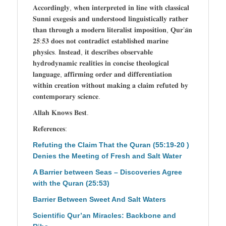
𝐀𝐜𝐜𝐨𝐫𝐝𝐢𝐧𝐠𝐥𝐲, 𝐰𝐡𝐞𝐧 𝐢𝐧𝐭𝐞𝐫𝐩𝐫𝐞𝐭𝐞𝐝 𝐢𝐧 𝐥𝐢𝐧𝐞 𝐰𝐢𝐭𝐡 𝐜𝐥𝐚𝐬𝐬𝐢𝐜𝐚𝐥
𝐒𝐮𝐧𝐧𝐢 𝐞𝐱𝐞𝐠𝐞𝐬𝐢𝐬 𝐚𝐧𝐝 𝐮𝐧𝐝𝐞𝐫𝐬𝐭𝐨𝐨𝐝 𝐥𝐢𝐧𝐠𝐮𝐢𝐬𝐭𝐢𝐜𝐚𝐥𝐥𝐲 𝐫𝐚𝐭𝐡𝐞𝐫
𝐭𝐡𝐚𝐧 𝐭𝐡𝐫𝐨𝐮𝐠𝐡 𝐚 𝐦𝐨𝐝𝐞𝐫𝐧 𝐥𝐢𝐭𝐞𝐫𝐚𝐥𝐢𝐬𝐭 𝐢𝐦𝐩𝐨𝐬𝐢𝐭𝐢𝐨𝐧, 𝐐𝐮𝐫’𝐚̄𝐧
𝟐𝟓:𝟓𝟑 𝐝𝐨𝐞𝐬 𝐧𝐨𝐭 𝐜𝐨𝐧𝐭𝐫𝐚𝐝𝐢𝐜𝐭 𝐞𝐬𝐭𝐚𝐛𝐥𝐢𝐬𝐡𝐞𝐝 𝐦𝐚𝐫𝐢𝐧𝐞
𝐩𝐡𝐲𝐬𝐢𝐜𝐬. 𝐈𝐧𝐬𝐭𝐞𝐚𝐝, 𝐢𝐭 𝐝𝐞𝐬𝐜𝐫𝐢𝐛𝐞𝐬 𝐨𝐛𝐬𝐞𝐫𝐯𝐚𝐛𝐥𝐞
𝐡𝐲𝐝𝐫𝐨𝐝𝐲𝐧𝐚𝐦𝐢𝐜 𝐫𝐞𝐚𝐥𝐢𝐭𝐢𝐞𝐬 𝐢𝐧 𝐜𝐨𝐧𝐜𝐢𝐬𝐞 𝐭𝐡𝐞𝐨𝐥𝐨𝐠𝐢𝐜𝐚𝐥
𝐥𝐚𝐧𝐠𝐮𝐚𝐠𝐞, 𝐚𝐟𝐟𝐢𝐫𝐦𝐢𝐧𝐠 𝐨𝐫𝐝𝐞𝐫 𝐚𝐧𝐝 𝐝𝐢𝐟𝐟𝐞𝐫𝐞𝐧𝐭𝐢𝐚𝐭𝐢𝐨𝐧
𝐰𝐢𝐭𝐡𝐢𝐧 𝐜𝐫𝐞𝐚𝐭𝐢𝐨𝐧 𝐰𝐢𝐭𝐡𝐨𝐮𝐭 𝐦𝐚𝐤𝐢𝐧𝐠 𝐚 𝐜𝐥𝐚𝐢𝐦 𝐫𝐞𝐟𝐮𝐭𝐞𝐝 𝐛𝐲
𝐜𝐨𝐧𝐭𝐞𝐦𝐩𝐨𝐫𝐚𝐫𝐲 𝐬𝐜𝐢𝐞𝐧𝐜𝐞.
𝐀𝐥𝐥𝐚𝐡 𝐊𝐧𝐨𝐰𝐬 𝐁𝐞𝐬𝐭.
𝐑𝐞𝐟𝐞𝐫𝐞𝐧𝐜𝐞𝐬:
Refuting the Claim That the Quran (55:19-20 )
Denies the Meeting of Fresh and Salt Water
A Barrier between Seas – Discoveries Agree
with the Quran (25:53)
Barrier Between Sweet And Salt Waters
Scientific Qur’an Miracles: Backbone and