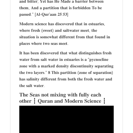
𝐚𝐧𝐝 𝐛𝐢𝐭𝐭𝐞𝐫; 𝐘𝐞𝐭 𝐡𝐚𝐬 𝐇𝐞 𝐌𝐚𝐝𝐞 𝐚 𝐛𝐚𝐫𝐫𝐢𝐞𝐫 𝐛𝐞𝐭𝐰𝐞𝐞𝐧
𝐭𝐡𝐞𝐦, 𝐀𝐧𝐝 𝐚 𝐩𝐚𝐫𝐭𝐢𝐭𝐢𝐨𝐧 𝐭𝐡𝐚𝐭 𝐢𝐬 𝐟𝐨𝐫𝐛𝐢𝐝𝐝𝐞𝐧 𝐓𝐨 𝐛𝐞
𝐩𝐚𝐬𝐬𝐞𝐝.” [𝐀𝐥-𝐐𝐮𝐫’𝐚𝐚𝐧 𝟐𝟓:𝟓𝟑]
𝐌𝐨𝐝𝐞𝐫𝐧 𝐬𝐜𝐢𝐞𝐧𝐜𝐞 𝐡𝐚𝐬 𝐝𝐢𝐬𝐜𝐨𝐯𝐞𝐫𝐞𝐝 𝐭𝐡𝐚𝐭 𝐢𝐧 𝐞𝐬𝐭𝐮𝐚𝐫𝐢𝐞𝐬,
𝐰𝐡𝐞𝐫𝐞 𝐟𝐫𝐞𝐬𝐡 (𝐬𝐰𝐞𝐞𝐭) 𝐚𝐧𝐝 𝐬𝐚𝐥𝐭𝐰𝐚𝐭𝐞𝐫 𝐦𝐞𝐞𝐭, 𝐭𝐡𝐞
𝐬𝐢𝐭𝐮𝐚𝐭𝐢𝐨𝐧 𝐢𝐬 𝐬𝐨𝐦𝐞𝐰𝐡𝐚𝐭 𝐝𝐢𝐟𝐟𝐞𝐫𝐞𝐧𝐭 𝐟𝐫𝐨𝐦 𝐭𝐡𝐚𝐭 𝐟𝐨𝐮𝐧𝐝 𝐢𝐧
𝐩𝐥𝐚𝐜𝐞𝐬 𝐰𝐡𝐞𝐫𝐞 𝐭𝐰𝐨 𝐬𝐞𝐚𝐬 𝐦𝐞𝐞𝐭.
𝐈𝐭 𝐡𝐚𝐬 𝐛𝐞𝐞𝐧 𝐝𝐢𝐬𝐜𝐨𝐯𝐞𝐫𝐞𝐝 𝐭𝐡𝐚𝐭 𝐰𝐡𝐚𝐭 𝐝𝐢𝐬𝐭𝐢𝐧𝐠𝐮𝐢𝐬𝐡𝐞𝐬 𝐟𝐫𝐞𝐬𝐡
𝐰𝐚𝐭𝐞𝐫 𝐟𝐫𝐨𝐦 𝐬𝐚𝐥𝐭 𝐰𝐚𝐭𝐞𝐫 𝐢𝐧 𝐞𝐬𝐭𝐮𝐚𝐫𝐢𝐞𝐬 𝐢𝐬 𝐚 “𝐩𝐲𝐜𝐧𝐨𝐜𝐥𝐢𝐧𝐞
𝐳𝐨𝐧𝐞 𝐰𝐢𝐭𝐡 𝐚 𝐦𝐚𝐫𝐤𝐞𝐝 𝐝𝐞𝐧𝐬𝐢𝐭𝐲 𝐝𝐢𝐬𝐜𝐨𝐧𝐭𝐢𝐧𝐮𝐢𝐭𝐲 𝐬𝐞𝐩𝐚𝐫𝐚𝐭𝐢𝐧𝐠
𝐭𝐡𝐞 𝐭𝐰𝐨 𝐥𝐚𝐲𝐞𝐫𝐬.” 𝟖 𝐓𝐡𝐢𝐬 𝐩𝐚𝐫𝐭𝐢𝐭𝐢𝐨𝐧 (𝐳𝐨𝐧𝐞 𝐨𝐟 𝐬𝐞𝐩𝐚𝐫𝐚𝐭𝐢𝐨𝐧)
𝐡𝐚𝐬 𝐬𝐚𝐥𝐢𝐧𝐢𝐭𝐲 𝐝𝐢𝐟𝐟𝐞𝐫𝐞𝐧𝐭 𝐟𝐫𝐨𝐦 𝐛𝐨𝐭𝐡 𝐭𝐡𝐞 𝐟𝐫𝐞𝐬𝐡 𝐰𝐚𝐭𝐞𝐫 𝐚𝐧𝐝
𝐭𝐡𝐞 𝐬𝐚𝐥𝐭 𝐰𝐚𝐭𝐞𝐫.
𝐓𝐡𝐞 𝐒𝐞𝐚𝐬 𝐧𝐨𝐭 𝐦𝐢𝐱𝐢𝐧𝐠 𝐰𝐢𝐭𝐡 𝐟𝐮𝐥𝐥𝐲 𝐞𝐚𝐜𝐡
𝐨𝐭𝐡𝐞𝐫 ┇ 𝐐𝐮𝐫𝐚𝐧 𝐚𝐧𝐝 𝐌𝐨𝐝𝐞𝐫𝐧 𝐒𝐜𝐢𝐞𝐧𝐜𝐞 ┇