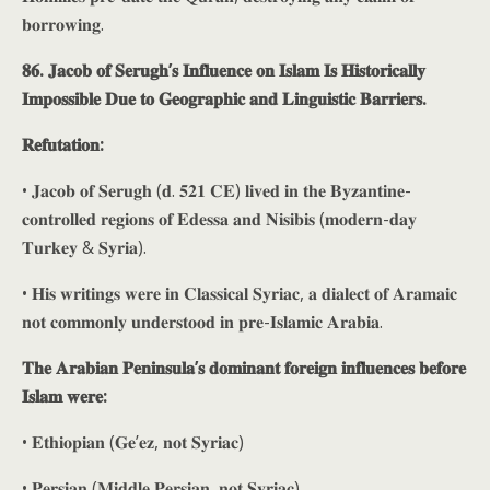
𝐛𝐨𝐫𝐫𝐨𝐰𝐢𝐧𝐠.
𝟖𝟔. 𝐉𝐚𝐜𝐨𝐛 𝐨𝐟 𝐒𝐞𝐫𝐮𝐠𝐡’𝐬 𝐈𝐧𝐟𝐥𝐮𝐞𝐧𝐜𝐞 𝐨𝐧 𝐈𝐬𝐥𝐚𝐦 𝐈𝐬 𝐇𝐢𝐬𝐭𝐨𝐫𝐢𝐜𝐚𝐥𝐥𝐲
𝐈𝐦𝐩𝐨𝐬𝐬𝐢𝐛𝐥𝐞 𝐃𝐮𝐞 𝐭𝐨 𝐆𝐞𝐨𝐠𝐫𝐚𝐩𝐡𝐢𝐜 𝐚𝐧𝐝 𝐋𝐢𝐧𝐠𝐮𝐢𝐬𝐭𝐢𝐜 𝐁𝐚𝐫𝐫𝐢𝐞𝐫𝐬.
𝐑𝐞𝐟𝐮𝐭𝐚𝐭𝐢𝐨𝐧:
• 𝐉𝐚𝐜𝐨𝐛 𝐨𝐟 𝐒𝐞𝐫𝐮𝐠𝐡 (𝐝. 𝟓𝟐𝟏 𝐂𝐄) 𝐥𝐢𝐯𝐞𝐝 𝐢𝐧 𝐭𝐡𝐞 𝐁𝐲𝐳𝐚𝐧𝐭𝐢𝐧𝐞-
𝐜𝐨𝐧𝐭𝐫𝐨𝐥𝐥𝐞𝐝 𝐫𝐞𝐠𝐢𝐨𝐧𝐬 𝐨𝐟 𝐄𝐝𝐞𝐬𝐬𝐚 𝐚𝐧𝐝 𝐍𝐢𝐬𝐢𝐛𝐢𝐬 (𝐦𝐨𝐝𝐞𝐫𝐧-𝐝𝐚𝐲
𝐓𝐮𝐫𝐤𝐞𝐲 & 𝐒𝐲𝐫𝐢𝐚).
• 𝐇𝐢𝐬 𝐰𝐫𝐢𝐭𝐢𝐧𝐠𝐬 𝐰𝐞𝐫𝐞 𝐢𝐧 𝐂𝐥𝐚𝐬𝐬𝐢𝐜𝐚𝐥 𝐒𝐲𝐫𝐢𝐚𝐜, 𝐚 𝐝𝐢𝐚𝐥𝐞𝐜𝐭 𝐨𝐟 𝐀𝐫𝐚𝐦𝐚𝐢𝐜
𝐧𝐨𝐭 𝐜𝐨𝐦𝐦𝐨𝐧𝐥𝐲 𝐮𝐧𝐝𝐞𝐫𝐬𝐭𝐨𝐨𝐝 𝐢𝐧 𝐩𝐫𝐞-𝐈𝐬𝐥𝐚𝐦𝐢𝐜 𝐀𝐫𝐚𝐛𝐢𝐚.
𝐓𝐡𝐞 𝐀𝐫𝐚𝐛𝐢𝐚𝐧 𝐏𝐞𝐧𝐢𝐧𝐬𝐮𝐥𝐚’𝐬 𝐝𝐨𝐦𝐢𝐧𝐚𝐧𝐭 𝐟𝐨𝐫𝐞𝐢𝐠𝐧 𝐢𝐧𝐟𝐥𝐮𝐞𝐧𝐜𝐞𝐬 𝐛𝐞𝐟𝐨𝐫𝐞
𝐈𝐬𝐥𝐚𝐦 𝐰𝐞𝐫𝐞:
• 𝐄𝐭𝐡𝐢𝐨𝐩𝐢𝐚𝐧 (𝐆𝐞’𝐞𝐳, 𝐧𝐨𝐭 𝐒𝐲𝐫𝐢𝐚𝐜)
• 𝐏𝐞𝐫𝐬𝐢𝐚𝐧 (𝐌𝐢𝐝𝐝𝐥𝐞 𝐏𝐞𝐫𝐬𝐢𝐚𝐧, 𝐧𝐨𝐭 𝐒𝐲𝐫𝐢𝐚𝐜)