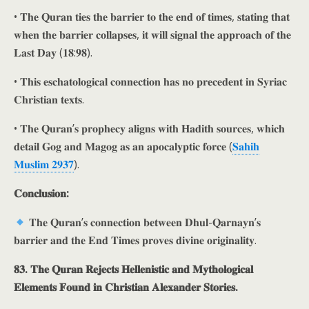
• 𝐓𝐡𝐞 𝐐𝐮𝐫𝐚𝐧 𝐭𝐢𝐞𝐬 𝐭𝐡𝐞 𝐛𝐚𝐫𝐫𝐢𝐞𝐫 𝐭𝐨 𝐭𝐡𝐞 𝐞𝐧𝐝 𝐨𝐟 𝐭𝐢𝐦𝐞𝐬, 𝐬𝐭𝐚𝐭𝐢𝐧𝐠 𝐭𝐡𝐚𝐭
𝐰𝐡𝐞𝐧 𝐭𝐡𝐞 𝐛𝐚𝐫𝐫𝐢𝐞𝐫 𝐜𝐨𝐥𝐥𝐚𝐩𝐬𝐞𝐬, 𝐢𝐭 𝐰𝐢𝐥𝐥 𝐬𝐢𝐠𝐧𝐚𝐥 𝐭𝐡𝐞 𝐚𝐩𝐩𝐫𝐨𝐚𝐜𝐡 𝐨𝐟 𝐭𝐡𝐞
𝐋𝐚𝐬𝐭 𝐃𝐚𝐲 (𝟏𝟖:𝟗𝟖).
• 𝐓𝐡𝐢𝐬 𝐞𝐬𝐜𝐡𝐚𝐭𝐨𝐥𝐨𝐠𝐢𝐜𝐚𝐥 𝐜𝐨𝐧𝐧𝐞𝐜𝐭𝐢𝐨𝐧 𝐡𝐚𝐬 𝐧𝐨 𝐩𝐫𝐞𝐜𝐞𝐝𝐞𝐧𝐭 𝐢𝐧 𝐒𝐲𝐫𝐢𝐚𝐜
𝐂𝐡𝐫𝐢𝐬𝐭𝐢𝐚𝐧 𝐭𝐞𝐱𝐭𝐬.
• 𝐓𝐡𝐞 𝐐𝐮𝐫𝐚𝐧’𝐬 𝐩𝐫𝐨𝐩𝐡𝐞𝐜𝐲 𝐚𝐥𝐢𝐠𝐧𝐬 𝐰𝐢𝐭𝐡 𝐇𝐚𝐝𝐢𝐭𝐡 𝐬𝐨𝐮𝐫𝐜𝐞𝐬, 𝐰𝐡𝐢𝐜𝐡
𝐝𝐞𝐭𝐚𝐢𝐥 𝐆𝐨𝐠 𝐚𝐧𝐝 𝐌𝐚𝐠𝐨𝐠 𝐚𝐬 𝐚𝐧 𝐚𝐩𝐨𝐜𝐚𝐥𝐲𝐩𝐭𝐢𝐜 𝐟𝐨𝐫𝐜𝐞 (
𝐒𝐚𝐡𝐢𝐡
𝐌𝐮𝐬𝐥𝐢𝐦 𝟐𝟗𝟑𝟕
).
𝐂𝐨𝐧𝐜𝐥𝐮𝐬𝐢𝐨𝐧:
𝐓𝐡𝐞 𝐐𝐮𝐫𝐚𝐧’𝐬 𝐜𝐨𝐧𝐧𝐞𝐜𝐭𝐢𝐨𝐧 𝐛𝐞𝐭𝐰𝐞𝐞𝐧 𝐃𝐡𝐮𝐥-𝐐𝐚𝐫𝐧𝐚𝐲𝐧’𝐬
𝐛𝐚𝐫𝐫𝐢𝐞𝐫 𝐚𝐧𝐝 𝐭𝐡𝐞 𝐄𝐧𝐝 𝐓𝐢𝐦𝐞𝐬 𝐩𝐫𝐨𝐯𝐞𝐬 𝐝𝐢𝐯𝐢𝐧𝐞 𝐨𝐫𝐢𝐠𝐢𝐧𝐚𝐥𝐢𝐭𝐲.
𝟖𝟑. 𝐓𝐡𝐞 𝐐𝐮𝐫𝐚𝐧 𝐑𝐞𝐣𝐞𝐜𝐭𝐬 𝐇𝐞𝐥𝐥𝐞𝐧𝐢𝐬𝐭𝐢𝐜 𝐚𝐧𝐝 𝐌𝐲𝐭𝐡𝐨𝐥𝐨𝐠𝐢𝐜𝐚𝐥
𝐄𝐥𝐞𝐦𝐞𝐧𝐭𝐬 𝐅𝐨𝐮𝐧𝐝 𝐢𝐧 𝐂𝐡𝐫𝐢𝐬𝐭𝐢𝐚𝐧 𝐀𝐥𝐞𝐱𝐚𝐧𝐝𝐞𝐫 𝐒𝐭𝐨𝐫𝐢𝐞𝐬.