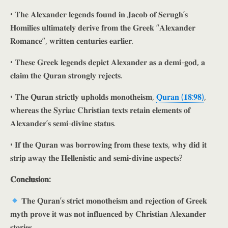
• 𝐓𝐡𝐞 𝐀𝐥𝐞𝐱𝐚𝐧𝐝𝐞𝐫 𝐥𝐞𝐠𝐞𝐧𝐝𝐬 𝐟𝐨𝐮𝐧𝐝 𝐢𝐧 𝐉𝐚𝐜𝐨𝐛 𝐨𝐟 𝐒𝐞𝐫𝐮𝐠𝐡’𝐬
𝐇𝐨𝐦𝐢𝐥𝐢𝐞𝐬 𝐮𝐥𝐭𝐢𝐦𝐚𝐭𝐞𝐥𝐲 𝐝𝐞𝐫𝐢𝐯𝐞 𝐟𝐫𝐨𝐦 𝐭𝐡𝐞 𝐆𝐫𝐞𝐞𝐤 “𝐀𝐥𝐞𝐱𝐚𝐧𝐝𝐞𝐫
𝐑𝐨𝐦𝐚𝐧𝐜𝐞”, 𝐰𝐫𝐢𝐭𝐭𝐞𝐧 𝐜𝐞𝐧𝐭𝐮𝐫𝐢𝐞𝐬 𝐞𝐚𝐫𝐥𝐢𝐞𝐫.
• 𝐓𝐡𝐞𝐬𝐞 𝐆𝐫𝐞𝐞𝐤 𝐥𝐞𝐠𝐞𝐧𝐝𝐬 𝐝𝐞𝐩𝐢𝐜𝐭 𝐀𝐥𝐞𝐱𝐚𝐧𝐝𝐞𝐫 𝐚𝐬 𝐚 𝐝𝐞𝐦𝐢-𝐠𝐨𝐝, 𝐚
𝐜𝐥𝐚𝐢𝐦 𝐭𝐡𝐞 𝐐𝐮𝐫𝐚𝐧 𝐬𝐭𝐫𝐨𝐧𝐠𝐥𝐲 𝐫𝐞𝐣𝐞𝐜𝐭𝐬.
• 𝐓𝐡𝐞 𝐐𝐮𝐫𝐚𝐧 𝐬𝐭𝐫𝐢𝐜𝐭𝐥𝐲 𝐮𝐩𝐡𝐨𝐥𝐝𝐬 𝐦𝐨𝐧𝐨𝐭𝐡𝐞𝐢𝐬𝐦,
𝐐𝐮𝐫𝐚𝐧 (𝟏𝟖:𝟗𝟖)
,
𝐰𝐡𝐞𝐫𝐞𝐚𝐬 𝐭𝐡𝐞 𝐒𝐲𝐫𝐢𝐚𝐜 𝐂𝐡𝐫𝐢𝐬𝐭𝐢𝐚𝐧 𝐭𝐞𝐱𝐭𝐬 𝐫𝐞𝐭𝐚𝐢𝐧 𝐞𝐥𝐞𝐦𝐞𝐧𝐭𝐬 𝐨𝐟
𝐀𝐥𝐞𝐱𝐚𝐧𝐝𝐞𝐫’𝐬 𝐬𝐞𝐦𝐢-𝐝𝐢𝐯𝐢𝐧𝐞 𝐬𝐭𝐚𝐭𝐮𝐬.
• 𝐈𝐟 𝐭𝐡𝐞 𝐐𝐮𝐫𝐚𝐧 𝐰𝐚𝐬 𝐛𝐨𝐫𝐫𝐨𝐰𝐢𝐧𝐠 𝐟𝐫𝐨𝐦 𝐭𝐡𝐞𝐬𝐞 𝐭𝐞𝐱𝐭𝐬, 𝐰𝐡𝐲 𝐝𝐢𝐝 𝐢𝐭
𝐬𝐭𝐫𝐢𝐩 𝐚𝐰𝐚𝐲 𝐭𝐡𝐞 𝐇𝐞𝐥𝐥𝐞𝐧𝐢𝐬𝐭𝐢𝐜 𝐚𝐧𝐝 𝐬𝐞𝐦𝐢-𝐝𝐢𝐯𝐢𝐧𝐞 𝐚𝐬𝐩𝐞𝐜𝐭𝐬?
𝐂𝐨𝐧𝐜𝐥𝐮𝐬𝐢𝐨𝐧:
𝐓𝐡𝐞 𝐐𝐮𝐫𝐚𝐧’𝐬 𝐬𝐭𝐫𝐢𝐜𝐭 𝐦𝐨𝐧𝐨𝐭𝐡𝐞𝐢𝐬𝐦 𝐚𝐧𝐝 𝐫𝐞𝐣𝐞𝐜𝐭𝐢𝐨𝐧 𝐨𝐟 𝐆𝐫𝐞𝐞𝐤
𝐦𝐲𝐭𝐡 𝐩𝐫𝐨𝐯𝐞 𝐢𝐭 𝐰𝐚𝐬 𝐧𝐨𝐭 𝐢𝐧𝐟𝐥𝐮𝐞𝐧𝐜𝐞𝐝 𝐛𝐲 𝐂𝐡𝐫𝐢𝐬𝐭𝐢𝐚𝐧 𝐀𝐥𝐞𝐱𝐚𝐧𝐝𝐞𝐫
𝐬𝐭𝐨𝐫𝐢𝐞𝐬.