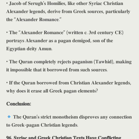
• 𝐉𝐚𝐜𝐨𝐛 𝐨𝐟 𝐒𝐞𝐫𝐮𝐠𝐡’𝐬 𝐇𝐨𝐦𝐢𝐥𝐢𝐞𝐬, 𝐥𝐢𝐤𝐞 𝐨𝐭𝐡𝐞𝐫 𝐒𝐲𝐫𝐢𝐚𝐜 𝐂𝐡𝐫𝐢𝐬𝐭𝐢𝐚𝐧
𝐀𝐥𝐞𝐱𝐚𝐧𝐝𝐞𝐫 𝐥𝐞𝐠𝐞𝐧𝐝𝐬, 𝐝𝐞𝐫𝐢𝐯𝐞 𝐟𝐫𝐨𝐦 𝐆𝐫𝐞𝐞𝐤 𝐬𝐨𝐮𝐫𝐜𝐞𝐬, 𝐩𝐚𝐫𝐭𝐢𝐜𝐮𝐥𝐚𝐫𝐥𝐲
𝐭𝐡𝐞 “𝐀𝐥𝐞𝐱𝐚𝐧𝐝𝐞𝐫 𝐑𝐨𝐦𝐚𝐧𝐜𝐞.”
• 𝐓𝐡𝐞 “𝐀𝐥𝐞𝐱𝐚𝐧𝐝𝐞𝐫 𝐑𝐨𝐦𝐚𝐧𝐜𝐞” (𝐰𝐫𝐢𝐭𝐭𝐞𝐧 𝐜. 𝟑𝐫𝐝 𝐜𝐞𝐧𝐭𝐮𝐫𝐲 𝐂𝐄)
𝐩𝐨𝐫𝐭𝐫𝐚𝐲𝐬 𝐀𝐥𝐞𝐱𝐚𝐧𝐝𝐞𝐫 𝐚𝐬 𝐚 𝐩𝐚𝐠𝐚𝐧 𝐝𝐞𝐦𝐢𝐠𝐨𝐝, 𝐬𝐨𝐧 𝐨𝐟 𝐭𝐡𝐞
𝐄𝐠𝐲𝐩𝐭𝐢𝐚𝐧 𝐝𝐞𝐢𝐭𝐲 𝐀𝐦𝐮𝐧.
• 𝐓𝐡𝐞 𝐐𝐮𝐫𝐚𝐧 𝐜𝐨𝐦𝐩𝐥𝐞𝐭𝐞𝐥𝐲 𝐫𝐞𝐣𝐞𝐜𝐭𝐬 𝐩𝐚𝐠𝐚𝐧𝐢𝐬𝐦 (𝐓𝐚𝐰𝐡𝐢𝐝), 𝐦𝐚𝐤𝐢𝐧𝐠
𝐢𝐭 𝐢𝐦𝐩𝐨𝐬𝐬𝐢𝐛𝐥𝐞 𝐭𝐡𝐚𝐭 𝐢𝐭 𝐛𝐨𝐫𝐫𝐨𝐰𝐞𝐝 𝐟𝐫𝐨𝐦 𝐬𝐮𝐜𝐡 𝐬𝐨𝐮𝐫𝐜𝐞𝐬.
• 𝐈𝐟 𝐭𝐡𝐞 𝐐𝐮𝐫𝐚𝐧 𝐛𝐨𝐫𝐫𝐨𝐰𝐞𝐝 𝐟𝐫𝐨𝐦 𝐂𝐡𝐫𝐢𝐬𝐭𝐢𝐚𝐧 𝐀𝐥𝐞𝐱𝐚𝐧𝐝𝐞𝐫 𝐥𝐞𝐠𝐞𝐧𝐝𝐬,
𝐰𝐡𝐲 𝐝𝐨𝐞𝐬 𝐢𝐭 𝐞𝐫𝐚𝐬𝐞 𝐚𝐥𝐥 𝐆𝐫𝐞𝐞𝐤 𝐩𝐚𝐠𝐚𝐧 𝐞𝐥𝐞𝐦𝐞𝐧𝐭𝐬?
𝐂𝐨𝐧𝐜𝐥𝐮𝐬𝐢𝐨𝐧:
𝐓𝐡𝐞 𝐐𝐮𝐫𝐚𝐧’𝐬 𝐬𝐭𝐫𝐢𝐜𝐭 𝐦𝐨𝐧𝐨𝐭𝐡𝐞𝐢𝐬𝐦 𝐝𝐢𝐬𝐩𝐫𝐨𝐯𝐞𝐬 𝐚𝐧𝐲 𝐜𝐨𝐧𝐧𝐞𝐜𝐭𝐢𝐨𝐧
𝐭𝐨 𝐆𝐫𝐞𝐞𝐤-𝐩𝐚𝐠𝐚𝐧 𝐂𝐡𝐫𝐢𝐬𝐭𝐢𝐚𝐧 𝐥𝐞𝐠𝐞𝐧𝐝𝐬.
𝟗𝟔. 𝐒𝐲𝐫𝐢𝐚𝐜 𝐚𝐧𝐝 𝐆𝐫𝐞𝐞𝐤 𝐂𝐡𝐫𝐢𝐬𝐭𝐢𝐚𝐧 𝐓𝐞𝐱𝐭𝐬 𝐇𝐚𝐯𝐞 𝐂𝐨𝐧𝐟𝐥𝐢𝐜𝐭𝐢𝐧𝐠