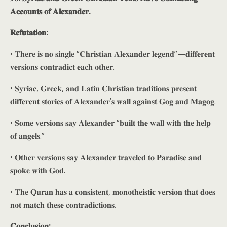
𝐀𝐜𝐜𝐨𝐮𝐧𝐭𝐬 𝐨𝐟 𝐀𝐥𝐞𝐱𝐚𝐧𝐝𝐞𝐫.
𝐑𝐞𝐟𝐮𝐭𝐚𝐭𝐢𝐨𝐧:
• 𝐓𝐡𝐞𝐫𝐞 𝐢𝐬 𝐧𝐨 𝐬𝐢𝐧𝐠𝐥𝐞 “𝐂𝐡𝐫𝐢𝐬𝐭𝐢𝐚𝐧 𝐀𝐥𝐞𝐱𝐚𝐧𝐝𝐞𝐫 𝐥𝐞𝐠𝐞𝐧𝐝”—𝐝𝐢𝐟𝐟𝐞𝐫𝐞𝐧𝐭
𝐯𝐞𝐫𝐬𝐢𝐨𝐧𝐬 𝐜𝐨𝐧𝐭𝐫𝐚𝐝𝐢𝐜𝐭 𝐞𝐚𝐜𝐡 𝐨𝐭𝐡𝐞𝐫.
• 𝐒𝐲𝐫𝐢𝐚𝐜, 𝐆𝐫𝐞𝐞𝐤, 𝐚𝐧𝐝 𝐋𝐚𝐭𝐢𝐧 𝐂𝐡𝐫𝐢𝐬𝐭𝐢𝐚𝐧 𝐭𝐫𝐚𝐝𝐢𝐭𝐢𝐨𝐧𝐬 𝐩𝐫𝐞𝐬𝐞𝐧𝐭
𝐝𝐢𝐟𝐟𝐞𝐫𝐞𝐧𝐭 𝐬𝐭𝐨𝐫𝐢𝐞𝐬 𝐨𝐟 𝐀𝐥𝐞𝐱𝐚𝐧𝐝𝐞𝐫’𝐬 𝐰𝐚𝐥𝐥 𝐚𝐠𝐚𝐢𝐧𝐬𝐭 𝐆𝐨𝐠 𝐚𝐧𝐝 𝐌𝐚𝐠𝐨𝐠.
• 𝐒𝐨𝐦𝐞 𝐯𝐞𝐫𝐬𝐢𝐨𝐧𝐬 𝐬𝐚𝐲 𝐀𝐥𝐞𝐱𝐚𝐧𝐝𝐞𝐫 “𝐛𝐮𝐢𝐥𝐭 𝐭𝐡𝐞 𝐰𝐚𝐥𝐥 𝐰𝐢𝐭𝐡 𝐭𝐡𝐞 𝐡𝐞𝐥𝐩
𝐨𝐟 𝐚𝐧𝐠𝐞𝐥𝐬.”
• 𝐎𝐭𝐡𝐞𝐫 𝐯𝐞𝐫𝐬𝐢𝐨𝐧𝐬 𝐬𝐚𝐲 𝐀𝐥𝐞𝐱𝐚𝐧𝐝𝐞𝐫 𝐭𝐫𝐚𝐯𝐞𝐥𝐞𝐝 𝐭𝐨 𝐏𝐚𝐫𝐚𝐝𝐢𝐬𝐞 𝐚𝐧𝐝
𝐬𝐩𝐨𝐤𝐞 𝐰𝐢𝐭𝐡 𝐆𝐨𝐝.
• 𝐓𝐡𝐞 𝐐𝐮𝐫𝐚𝐧 𝐡𝐚𝐬 𝐚 𝐜𝐨𝐧𝐬𝐢𝐬𝐭𝐞𝐧𝐭, 𝐦𝐨𝐧𝐨𝐭𝐡𝐞𝐢𝐬𝐭𝐢𝐜 𝐯𝐞𝐫𝐬𝐢𝐨𝐧 𝐭𝐡𝐚𝐭 𝐝𝐨𝐞𝐬
𝐧𝐨𝐭 𝐦𝐚𝐭𝐜𝐡 𝐭𝐡𝐞𝐬𝐞 𝐜𝐨𝐧𝐭𝐫𝐚𝐝𝐢𝐜𝐭𝐢𝐨𝐧𝐬.
𝐂𝐨𝐧𝐜𝐥𝐮𝐬𝐢𝐨𝐧: