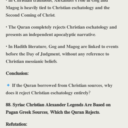
• 𝐈𝐧 𝐂𝐡𝐫𝐢𝐬𝐭𝐢𝐚𝐧 𝐭𝐫𝐚𝐝𝐢𝐭𝐢𝐨𝐧𝐬, 𝐀𝐥𝐞𝐱𝐚𝐧𝐝𝐞𝐫’𝐬 𝐫𝐨𝐥𝐞 𝐢𝐧 𝐆𝐨𝐠 𝐚𝐧𝐝
𝐌𝐚𝐠𝐨𝐠 𝐢𝐬 𝐡𝐞𝐚𝐯𝐢𝐥𝐲 𝐭𝐢𝐞𝐝 𝐭𝐨 𝐂𝐡𝐫𝐢𝐬𝐭𝐢𝐚𝐧 𝐞𝐬𝐜𝐡𝐚𝐭𝐨𝐥𝐨𝐠𝐲 𝐚𝐧𝐝 𝐭𝐡𝐞
𝐒𝐞𝐜𝐨𝐧𝐝 𝐂𝐨𝐦𝐢𝐧𝐠 𝐨𝐟 𝐂𝐡𝐫𝐢𝐬𝐭.
• 𝐓𝐡𝐞 𝐐𝐮𝐫𝐚𝐧 𝐜𝐨𝐦𝐩𝐥𝐞𝐭𝐞𝐥𝐲 𝐫𝐞𝐣𝐞𝐜𝐭𝐬 𝐂𝐡𝐫𝐢𝐬𝐭𝐢𝐚𝐧 𝐞𝐬𝐜𝐡𝐚𝐭𝐨𝐥𝐨𝐠𝐲 𝐚𝐧𝐝
𝐩𝐫𝐞𝐬𝐞𝐧𝐭𝐬 𝐚𝐧 𝐢𝐧𝐝𝐞𝐩𝐞𝐧𝐝𝐞𝐧𝐭 𝐚𝐩𝐨𝐜𝐚𝐥𝐲𝐩𝐭𝐢𝐜 𝐧𝐚𝐫𝐫𝐚𝐭𝐢𝐯𝐞.
• 𝐈𝐧 𝐇𝐚𝐝𝐢𝐭𝐡 𝐥𝐢𝐭𝐞𝐫𝐚𝐭𝐮𝐫𝐞, 𝐆𝐨𝐠 𝐚𝐧𝐝 𝐌𝐚𝐠𝐨𝐠 𝐚𝐫𝐞 𝐥𝐢𝐧𝐤𝐞𝐝 𝐭𝐨 𝐞𝐯𝐞𝐧𝐭𝐬
𝐛𝐞𝐟𝐨𝐫𝐞 𝐭𝐡𝐞 𝐃𝐚𝐲 𝐨𝐟 𝐉𝐮𝐝𝐠𝐦𝐞𝐧𝐭, 𝐰𝐢𝐭𝐡𝐨𝐮𝐭 𝐚𝐧𝐲 𝐫𝐞𝐟𝐞𝐫𝐞𝐧𝐜𝐞 𝐭𝐨
𝐂𝐡𝐫𝐢𝐬𝐭𝐢𝐚𝐧 𝐦𝐞𝐬𝐬𝐢𝐚𝐧𝐢𝐜 𝐛𝐞𝐥𝐢𝐞𝐟𝐬.
𝐂𝐨𝐧𝐜𝐥𝐮𝐬𝐢𝐨𝐧:
𝐈𝐟 𝐭𝐡𝐞 𝐐𝐮𝐫𝐚𝐧 𝐛𝐨𝐫𝐫𝐨𝐰𝐞𝐝 𝐟𝐫𝐨𝐦 𝐂𝐡𝐫𝐢𝐬𝐭𝐢𝐚𝐧 𝐬𝐨𝐮𝐫𝐜𝐞𝐬, 𝐰𝐡𝐲
𝐝𝐨𝐞𝐬 𝐢𝐭 𝐫𝐞𝐣𝐞𝐜𝐭 𝐂𝐡𝐫𝐢𝐬𝐭𝐢𝐚𝐧 𝐞𝐬𝐜𝐡𝐚𝐭𝐨𝐥𝐨𝐠𝐲 𝐞𝐧𝐭𝐢𝐫𝐞𝐥𝐲?
𝟖𝟖. 𝐒𝐲𝐫𝐢𝐚𝐜 𝐂𝐡𝐫𝐢𝐬𝐭𝐢𝐚𝐧 𝐀𝐥𝐞𝐱𝐚𝐧𝐝𝐞𝐫 𝐋𝐞𝐠𝐞𝐧𝐝𝐬 𝐀𝐫𝐞 𝐁𝐚𝐬𝐞𝐝 𝐨𝐧
𝐏𝐚𝐠𝐚𝐧 𝐆𝐫𝐞𝐞𝐤 𝐒𝐨𝐮𝐫𝐜𝐞𝐬, 𝐖𝐡𝐢𝐜𝐡 𝐭𝐡𝐞 𝐐𝐮𝐫𝐚𝐧 𝐑𝐞𝐣𝐞𝐜𝐭𝐬.
𝐑𝐞𝐟𝐮𝐭𝐚𝐭𝐢𝐨𝐧: