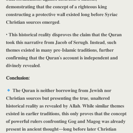
𝐝𝐞𝐦𝐨𝐧𝐬𝐭𝐫𝐚𝐭𝐢𝐧𝐠 𝐭𝐡𝐚𝐭 𝐭𝐡𝐞 𝐜𝐨𝐧𝐜𝐞𝐩𝐭 𝐨𝐟 𝐚 𝐫𝐢𝐠𝐡𝐭𝐞𝐨𝐮𝐬 𝐤𝐢𝐧𝐠
𝐜𝐨𝐧𝐬𝐭𝐫𝐮𝐜𝐭𝐢𝐧𝐠 𝐚 𝐩𝐫𝐨𝐭𝐞𝐜𝐭𝐢𝐯𝐞 𝐰𝐚𝐥𝐥 𝐞𝐱𝐢𝐬𝐭𝐞𝐝 𝐥𝐨𝐧𝐠 𝐛𝐞𝐟𝐨𝐫𝐞 𝐒𝐲𝐫𝐢𝐚𝐜
𝐂𝐡𝐫𝐢𝐬𝐭𝐢𝐚𝐧 𝐬𝐨𝐮𝐫𝐜𝐞𝐬 𝐞𝐦𝐞𝐫𝐠𝐞𝐝.
• 𝐓𝐡𝐢𝐬 𝐡𝐢𝐬𝐭𝐨𝐫𝐢𝐜𝐚𝐥 𝐫𝐞𝐚𝐥𝐢𝐭𝐲 𝐝𝐢𝐬𝐩𝐫𝐨𝐯𝐞𝐬 𝐭𝐡𝐞 𝐜𝐥𝐚𝐢𝐦 𝐭𝐡𝐚𝐭 𝐭𝐡𝐞 𝐐𝐮𝐫𝐚𝐧
𝐭𝐨𝐨𝐤 𝐭𝐡𝐢𝐬 𝐧𝐚𝐫𝐫𝐚𝐭𝐢𝐯𝐞 𝐟𝐫𝐨𝐦 𝐉𝐚𝐜𝐨𝐛 𝐨𝐟 𝐒𝐞𝐫𝐮𝐠𝐡. 𝐈𝐧𝐬𝐭𝐞𝐚𝐝, 𝐬𝐮𝐜𝐡
𝐭𝐡𝐞𝐦𝐞𝐬 𝐞𝐱𝐢𝐬𝐭𝐞𝐝 𝐢𝐧 𝐦𝐚𝐧𝐲 𝐩𝐫𝐞-𝐈𝐬𝐥𝐚𝐦𝐢𝐜 𝐭𝐫𝐚𝐝𝐢𝐭𝐢𝐨𝐧𝐬, 𝐟𝐮𝐫𝐭𝐡𝐞𝐫
𝐜𝐨𝐧𝐟𝐢𝐫𝐦𝐢𝐧𝐠 𝐭𝐡𝐚𝐭 𝐭𝐡𝐞 𝐐𝐮𝐫𝐚𝐧’𝐬 𝐚𝐜𝐜𝐨𝐮𝐧𝐭 𝐢𝐬 𝐢𝐧𝐝𝐞𝐩𝐞𝐧𝐝𝐞𝐧𝐭 𝐚𝐧𝐝
𝐝𝐢𝐯𝐢𝐧𝐞𝐥𝐲 𝐫𝐞𝐯𝐞𝐚𝐥𝐞𝐝.
𝐂𝐨𝐧𝐜𝐥𝐮𝐬𝐢𝐨𝐧:
𝐓𝐡𝐞 𝐐𝐮𝐫𝐚𝐧 𝐢𝐬 𝐧𝐞𝐢𝐭𝐡𝐞𝐫 𝐛𝐨𝐫𝐫𝐨𝐰𝐢𝐧𝐠 𝐟𝐫𝐨𝐦 𝐉𝐞𝐰𝐢𝐬𝐡 𝐧𝐨𝐫
𝐂𝐡𝐫𝐢𝐬𝐭𝐢𝐚𝐧 𝐬𝐨𝐮𝐫𝐜𝐞𝐬 𝐛𝐮𝐭 𝐩𝐫𝐞𝐬𝐞𝐧𝐭𝐢𝐧𝐠 𝐭𝐡𝐞 𝐭𝐫𝐮𝐞, 𝐮𝐧𝐚𝐥𝐭𝐞𝐫𝐞𝐝
𝐡𝐢𝐬𝐭𝐨𝐫𝐢𝐜𝐚𝐥 𝐫𝐞𝐚𝐥𝐢𝐭𝐲 𝐚𝐬 𝐫𝐞𝐯𝐞𝐚𝐥𝐞𝐝 𝐛𝐲 𝐀𝐥𝐥𝐚𝐡. 𝐖𝐡𝐢𝐥𝐞 𝐬𝐢𝐦𝐢𝐥𝐚𝐫 𝐭𝐡𝐞𝐦𝐞𝐬
𝐞𝐱𝐢𝐬𝐭𝐞𝐝 𝐢𝐧 𝐞𝐚𝐫𝐥𝐢𝐞𝐫 𝐭𝐫𝐚𝐝𝐢𝐭𝐢𝐨𝐧𝐬, 𝐭𝐡𝐢𝐬 𝐨𝐧𝐥𝐲 𝐩𝐫𝐨𝐯𝐞𝐬 𝐭𝐡𝐚𝐭 𝐭𝐡𝐞 𝐜𝐨𝐧𝐜𝐞𝐩𝐭
𝐨𝐟 𝐩𝐨𝐰𝐞𝐫𝐟𝐮𝐥 𝐫𝐮𝐥𝐞𝐫𝐬 𝐜𝐨𝐧𝐟𝐫𝐨𝐧𝐭𝐢𝐧𝐠 𝐆𝐨𝐠 𝐚𝐧𝐝 𝐌𝐚𝐠𝐨𝐠 𝐰𝐚𝐬 𝐚𝐥𝐫𝐞𝐚𝐝𝐲
𝐩𝐫𝐞𝐬𝐞𝐧𝐭 𝐢𝐧 𝐚𝐧𝐜𝐢𝐞𝐧𝐭 𝐭𝐡𝐨𝐮𝐠𝐡𝐭—𝐥𝐨𝐧𝐠 𝐛𝐞𝐟𝐨𝐫𝐞 𝐥𝐚𝐭𝐞𝐫 𝐂𝐡𝐫𝐢𝐬𝐭𝐢𝐚𝐧