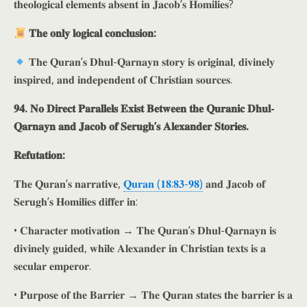
𝐭𝐡𝐞𝐨𝐥𝐨𝐠𝐢𝐜𝐚𝐥 𝐞𝐥𝐞𝐦𝐞𝐧𝐭𝐬 𝐚𝐛𝐬𝐞𝐧𝐭 𝐢𝐧 𝐉𝐚𝐜𝐨𝐛’𝐬 𝐇𝐨𝐦𝐢𝐥𝐢𝐞𝐬?
𝐓𝐡𝐞 𝐨𝐧𝐥𝐲 𝐥𝐨𝐠𝐢𝐜𝐚𝐥 𝐜𝐨𝐧𝐜𝐥𝐮𝐬𝐢𝐨𝐧:
𝐓𝐡𝐞 𝐐𝐮𝐫𝐚𝐧’𝐬 𝐃𝐡𝐮𝐥-𝐐𝐚𝐫𝐧𝐚𝐲𝐧 𝐬𝐭𝐨𝐫𝐲 𝐢𝐬 𝐨𝐫𝐢𝐠𝐢𝐧𝐚𝐥, 𝐝𝐢𝐯𝐢𝐧𝐞𝐥𝐲
𝐢𝐧𝐬𝐩𝐢𝐫𝐞𝐝, 𝐚𝐧𝐝 𝐢𝐧𝐝𝐞𝐩𝐞𝐧𝐝𝐞𝐧𝐭 𝐨𝐟 𝐂𝐡𝐫𝐢𝐬𝐭𝐢𝐚𝐧 𝐬𝐨𝐮𝐫𝐜𝐞𝐬.
𝟗𝟒. 𝐍𝐨 𝐃𝐢𝐫𝐞𝐜𝐭 𝐏𝐚𝐫𝐚𝐥𝐥𝐞𝐥𝐬 𝐄𝐱𝐢𝐬𝐭 𝐁𝐞𝐭𝐰𝐞𝐞𝐧 𝐭𝐡𝐞 𝐐𝐮𝐫𝐚𝐧𝐢𝐜 𝐃𝐡𝐮𝐥-
𝐐𝐚𝐫𝐧𝐚𝐲𝐧 𝐚𝐧𝐝 𝐉𝐚𝐜𝐨𝐛 𝐨𝐟 𝐒𝐞𝐫𝐮𝐠𝐡’𝐬 𝐀𝐥𝐞𝐱𝐚𝐧𝐝𝐞𝐫 𝐒𝐭𝐨𝐫𝐢𝐞𝐬.
𝐑𝐞𝐟𝐮𝐭𝐚𝐭𝐢𝐨𝐧:
𝐓𝐡𝐞 𝐐𝐮𝐫𝐚𝐧’𝐬 𝐧𝐚𝐫𝐫𝐚𝐭𝐢𝐯𝐞,
𝐐𝐮𝐫𝐚𝐧 (𝟏𝟖:𝟖𝟑-𝟗𝟖)
𝐚𝐧𝐝 𝐉𝐚𝐜𝐨𝐛 𝐨𝐟
𝐒𝐞𝐫𝐮𝐠𝐡’𝐬 𝐇𝐨𝐦𝐢𝐥𝐢𝐞𝐬 𝐝𝐢𝐟𝐟𝐞𝐫 𝐢𝐧:
• 𝐂𝐡𝐚𝐫𝐚𝐜𝐭𝐞𝐫 𝐦𝐨𝐭𝐢𝐯𝐚𝐭𝐢𝐨𝐧 → 𝐓𝐡𝐞 𝐐𝐮𝐫𝐚𝐧’𝐬 𝐃𝐡𝐮𝐥-𝐐𝐚𝐫𝐧𝐚𝐲𝐧 𝐢𝐬
𝐝𝐢𝐯𝐢𝐧𝐞𝐥𝐲 𝐠𝐮𝐢𝐝𝐞𝐝, 𝐰𝐡𝐢𝐥𝐞 𝐀𝐥𝐞𝐱𝐚𝐧𝐝𝐞𝐫 𝐢𝐧 𝐂𝐡𝐫𝐢𝐬𝐭𝐢𝐚𝐧 𝐭𝐞𝐱𝐭𝐬 𝐢𝐬 𝐚
𝐬𝐞𝐜𝐮𝐥𝐚𝐫 𝐞𝐦𝐩𝐞𝐫𝐨𝐫.
• 𝐏𝐮𝐫𝐩𝐨𝐬𝐞 𝐨𝐟 𝐭𝐡𝐞 𝐁𝐚𝐫𝐫𝐢𝐞𝐫 → 𝐓𝐡𝐞 𝐐𝐮𝐫𝐚𝐧 𝐬𝐭𝐚𝐭𝐞𝐬 𝐭𝐡𝐞 𝐛𝐚𝐫𝐫𝐢𝐞𝐫 𝐢𝐬 𝐚