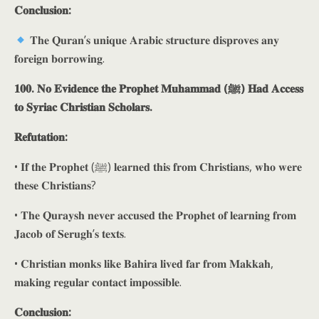
𝐂𝐨𝐧𝐜𝐥𝐮𝐬𝐢𝐨𝐧:
𝐓𝐡𝐞 𝐐𝐮𝐫𝐚𝐧’𝐬 𝐮𝐧𝐢𝐪𝐮𝐞 𝐀𝐫𝐚𝐛𝐢𝐜 𝐬𝐭𝐫𝐮𝐜𝐭𝐮𝐫𝐞 𝐝𝐢𝐬𝐩𝐫𝐨𝐯𝐞𝐬 𝐚𝐧𝐲
𝐟𝐨𝐫𝐞𝐢𝐠𝐧 𝐛𝐨𝐫𝐫𝐨𝐰𝐢𝐧𝐠.
𝟏𝟎𝟎. 𝐍𝐨 𝐄𝐯𝐢𝐝𝐞𝐧𝐜𝐞 𝐭𝐡𝐞 𝐏𝐫𝐨𝐩𝐡𝐞𝐭 𝐌𝐮𝐡𝐚𝐦𝐦𝐚𝐝 (ﷺ) 𝐇𝐚𝐝 𝐀𝐜𝐜𝐞𝐬𝐬
𝐭𝐨 𝐒𝐲𝐫𝐢𝐚𝐜 𝐂𝐡𝐫𝐢𝐬𝐭𝐢𝐚𝐧 𝐒𝐜𝐡𝐨𝐥𝐚𝐫𝐬.
𝐑𝐞𝐟𝐮𝐭𝐚𝐭𝐢𝐨𝐧:
• 𝐈𝐟 𝐭𝐡𝐞 𝐏𝐫𝐨𝐩𝐡𝐞𝐭 (ﷺ) 𝐥𝐞𝐚𝐫𝐧𝐞𝐝 𝐭𝐡𝐢𝐬 𝐟𝐫𝐨𝐦 𝐂𝐡𝐫𝐢𝐬𝐭𝐢𝐚𝐧𝐬, 𝐰𝐡𝐨 𝐰𝐞𝐫𝐞
𝐭𝐡𝐞𝐬𝐞 𝐂𝐡𝐫𝐢𝐬𝐭𝐢𝐚𝐧𝐬?
• 𝐓𝐡𝐞 𝐐𝐮𝐫𝐚𝐲𝐬𝐡 𝐧𝐞𝐯𝐞𝐫 𝐚𝐜𝐜𝐮𝐬𝐞𝐝 𝐭𝐡𝐞 𝐏𝐫𝐨𝐩𝐡𝐞𝐭 𝐨𝐟 𝐥𝐞𝐚𝐫𝐧𝐢𝐧𝐠 𝐟𝐫𝐨𝐦
𝐉𝐚𝐜𝐨𝐛 𝐨𝐟 𝐒𝐞𝐫𝐮𝐠𝐡’𝐬 𝐭𝐞𝐱𝐭𝐬.
• 𝐂𝐡𝐫𝐢𝐬𝐭𝐢𝐚𝐧 𝐦𝐨𝐧𝐤𝐬 𝐥𝐢𝐤𝐞 𝐁𝐚𝐡𝐢𝐫𝐚 𝐥𝐢𝐯𝐞𝐝 𝐟𝐚𝐫 𝐟𝐫𝐨𝐦 𝐌𝐚𝐤𝐤𝐚𝐡,
𝐦𝐚𝐤𝐢𝐧𝐠 𝐫𝐞𝐠𝐮𝐥𝐚𝐫 𝐜𝐨𝐧𝐭𝐚𝐜𝐭 𝐢𝐦𝐩𝐨𝐬𝐬𝐢𝐛𝐥𝐞.
𝐂𝐨𝐧𝐜𝐥𝐮𝐬𝐢𝐨𝐧: