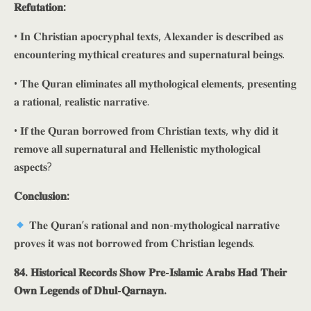
𝐑𝐞𝐟𝐮𝐭𝐚𝐭𝐢𝐨𝐧:
• 𝐈𝐧 𝐂𝐡𝐫𝐢𝐬𝐭𝐢𝐚𝐧 𝐚𝐩𝐨𝐜𝐫𝐲𝐩𝐡𝐚𝐥 𝐭𝐞𝐱𝐭𝐬, 𝐀𝐥𝐞𝐱𝐚𝐧𝐝𝐞𝐫 𝐢𝐬 𝐝𝐞𝐬𝐜𝐫𝐢𝐛𝐞𝐝 𝐚𝐬
𝐞𝐧𝐜𝐨𝐮𝐧𝐭𝐞𝐫𝐢𝐧𝐠 𝐦𝐲𝐭𝐡𝐢𝐜𝐚𝐥 𝐜𝐫𝐞𝐚𝐭𝐮𝐫𝐞𝐬 𝐚𝐧𝐝 𝐬𝐮𝐩𝐞𝐫𝐧𝐚𝐭𝐮𝐫𝐚𝐥 𝐛𝐞𝐢𝐧𝐠𝐬.
• 𝐓𝐡𝐞 𝐐𝐮𝐫𝐚𝐧 𝐞𝐥𝐢𝐦𝐢𝐧𝐚𝐭𝐞𝐬 𝐚𝐥𝐥 𝐦𝐲𝐭𝐡𝐨𝐥𝐨𝐠𝐢𝐜𝐚𝐥 𝐞𝐥𝐞𝐦𝐞𝐧𝐭𝐬, 𝐩𝐫𝐞𝐬𝐞𝐧𝐭𝐢𝐧𝐠
𝐚 𝐫𝐚𝐭𝐢𝐨𝐧𝐚𝐥, 𝐫𝐞𝐚𝐥𝐢𝐬𝐭𝐢𝐜 𝐧𝐚𝐫𝐫𝐚𝐭𝐢𝐯𝐞.
• 𝐈𝐟 𝐭𝐡𝐞 𝐐𝐮𝐫𝐚𝐧 𝐛𝐨𝐫𝐫𝐨𝐰𝐞𝐝 𝐟𝐫𝐨𝐦 𝐂𝐡𝐫𝐢𝐬𝐭𝐢𝐚𝐧 𝐭𝐞𝐱𝐭𝐬, 𝐰𝐡𝐲 𝐝𝐢𝐝 𝐢𝐭
𝐫𝐞𝐦𝐨𝐯𝐞 𝐚𝐥𝐥 𝐬𝐮𝐩𝐞𝐫𝐧𝐚𝐭𝐮𝐫𝐚𝐥 𝐚𝐧𝐝 𝐇𝐞𝐥𝐥𝐞𝐧𝐢𝐬𝐭𝐢𝐜 𝐦𝐲𝐭𝐡𝐨𝐥𝐨𝐠𝐢𝐜𝐚𝐥
𝐚𝐬𝐩𝐞𝐜𝐭𝐬?
𝐂𝐨𝐧𝐜𝐥𝐮𝐬𝐢𝐨𝐧:
𝐓𝐡𝐞 𝐐𝐮𝐫𝐚𝐧’𝐬 𝐫𝐚𝐭𝐢𝐨𝐧𝐚𝐥 𝐚𝐧𝐝 𝐧𝐨𝐧-𝐦𝐲𝐭𝐡𝐨𝐥𝐨𝐠𝐢𝐜𝐚𝐥 𝐧𝐚𝐫𝐫𝐚𝐭𝐢𝐯𝐞
𝐩𝐫𝐨𝐯𝐞𝐬 𝐢𝐭 𝐰𝐚𝐬 𝐧𝐨𝐭 𝐛𝐨𝐫𝐫𝐨𝐰𝐞𝐝 𝐟𝐫𝐨𝐦 𝐂𝐡𝐫𝐢𝐬𝐭𝐢𝐚𝐧 𝐥𝐞𝐠𝐞𝐧𝐝𝐬.
𝟖𝟒. 𝐇𝐢𝐬𝐭𝐨𝐫𝐢𝐜𝐚𝐥 𝐑𝐞𝐜𝐨𝐫𝐝𝐬 𝐒𝐡𝐨𝐰 𝐏𝐫𝐞-𝐈𝐬𝐥𝐚𝐦𝐢𝐜 𝐀𝐫𝐚𝐛𝐬 𝐇𝐚𝐝 𝐓𝐡𝐞𝐢𝐫
𝐎𝐰𝐧 𝐋𝐞𝐠𝐞𝐧𝐝𝐬 𝐨𝐟 𝐃𝐡𝐮𝐥-𝐐𝐚𝐫𝐧𝐚𝐲𝐧.