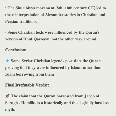
• 𝐓𝐡𝐞 𝐒𝐡𝐮‘𝐮𝐛𝐢𝐲𝐲𝐚 𝐦𝐨𝐯𝐞𝐦𝐞𝐧𝐭 (𝟖𝐭𝐡–𝟏𝟎𝐭𝐡 𝐜𝐞𝐧𝐭𝐮𝐫𝐲 𝐂𝐄) 𝐥𝐞𝐝 𝐭𝐨
𝐭𝐡𝐞 𝐫𝐞𝐢𝐧𝐭𝐞𝐫𝐩𝐫𝐞𝐭𝐚𝐭𝐢𝐨𝐧 𝐨𝐟 𝐀𝐥𝐞𝐱𝐚𝐧𝐝𝐞𝐫 𝐬𝐭𝐨𝐫𝐢𝐞𝐬 𝐢𝐧 𝐂𝐡𝐫𝐢𝐬𝐭𝐢𝐚𝐧 𝐚𝐧𝐝
𝐏𝐞𝐫𝐬𝐢𝐚𝐧 𝐭𝐫𝐚𝐝𝐢𝐭𝐢𝐨𝐧𝐬.
• 𝐒𝐨𝐦𝐞 𝐂𝐡𝐫𝐢𝐬𝐭𝐢𝐚𝐧 𝐭𝐞𝐱𝐭𝐬 𝐰𝐞𝐫𝐞 𝐢𝐧𝐟𝐥𝐮𝐞𝐧𝐜𝐞𝐝 𝐛𝐲 𝐭𝐡𝐞 𝐐𝐮𝐫𝐚𝐧’𝐬
𝐯𝐞𝐫𝐬𝐢𝐨𝐧 𝐨𝐟 𝐃𝐡𝐮𝐥-𝐐𝐚𝐫𝐧𝐚𝐲𝐧, 𝐧𝐨𝐭 𝐭𝐡𝐞 𝐨𝐭𝐡𝐞𝐫 𝐰𝐚𝐲 𝐚𝐫𝐨𝐮𝐧𝐝.
𝐂𝐨𝐧𝐜𝐥𝐮𝐬𝐢𝐨𝐧:
𝐒𝐨𝐦𝐞 𝐒𝐲𝐫𝐢𝐚𝐜 𝐂𝐡𝐫𝐢𝐬𝐭𝐢𝐚𝐧 𝐥𝐞𝐠𝐞𝐧𝐝𝐬 𝐩𝐨𝐬𝐭-𝐝𝐚𝐭𝐞 𝐭𝐡𝐞 𝐐𝐮𝐫𝐚𝐧,
𝐩𝐫𝐨𝐯𝐢𝐧𝐠 𝐭𝐡𝐚𝐭 𝐭𝐡𝐞𝐲 𝐰𝐞𝐫𝐞 𝐢𝐧𝐟𝐥𝐮𝐞𝐧𝐜𝐞𝐝 𝐛𝐲 𝐈𝐬𝐥𝐚𝐦 𝐫𝐚𝐭𝐡𝐞𝐫 𝐭𝐡𝐚𝐧
𝐈𝐬𝐥𝐚𝐦 𝐛𝐨𝐫𝐫𝐨𝐰𝐢𝐧𝐠 𝐟𝐫𝐨𝐦 𝐭𝐡𝐞𝐦.
𝐅𝐢𝐧𝐚𝐥 𝐈𝐫𝐫𝐞𝐟𝐮𝐭𝐚𝐛𝐥𝐞 𝐕𝐞𝐫𝐝𝐢𝐜𝐭.
𝐓𝐡𝐞 𝐜𝐥𝐚𝐢𝐦 𝐭𝐡𝐚𝐭 𝐭𝐡𝐞 𝐐𝐮𝐫𝐚𝐧 𝐛𝐨𝐫𝐫𝐨𝐰𝐞𝐝 𝐟𝐫𝐨𝐦 𝐉𝐚𝐜𝐨𝐛 𝐨𝐟
𝐒𝐞𝐫𝐮𝐠𝐡’𝐬 𝐇𝐨𝐦𝐢𝐥𝐢𝐞𝐬 𝐢𝐬 𝐚 𝐡𝐢𝐬𝐭𝐨𝐫𝐢𝐜𝐚𝐥𝐥𝐲 𝐚𝐧𝐝 𝐭𝐡𝐞𝐨𝐥𝐨𝐠𝐢𝐜𝐚𝐥𝐥𝐲 𝐛𝐚𝐬𝐞𝐥𝐞𝐬𝐬
𝐦𝐲𝐭𝐡.