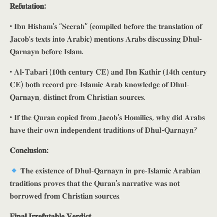
𝐑𝐞𝐟𝐮𝐭𝐚𝐭𝐢𝐨𝐧:
• 𝐈𝐛𝐧 𝐇𝐢𝐬𝐡𝐚𝐦’𝐬 “𝐒𝐞𝐞𝐫𝐚𝐡” (𝐜𝐨𝐦𝐩𝐢𝐥𝐞𝐝 𝐛𝐞𝐟𝐨𝐫𝐞 𝐭𝐡𝐞 𝐭𝐫𝐚𝐧𝐬𝐥𝐚𝐭𝐢𝐨𝐧 𝐨𝐟
𝐉𝐚𝐜𝐨𝐛’𝐬 𝐭𝐞𝐱𝐭𝐬 𝐢𝐧𝐭𝐨 𝐀𝐫𝐚𝐛𝐢𝐜) 𝐦𝐞𝐧𝐭𝐢𝐨𝐧𝐬 𝐀𝐫𝐚𝐛𝐬 𝐝𝐢𝐬𝐜𝐮𝐬𝐬𝐢𝐧𝐠 𝐃𝐡𝐮𝐥-
𝐐𝐚𝐫𝐧𝐚𝐲𝐧 𝐛𝐞𝐟𝐨𝐫𝐞 𝐈𝐬𝐥𝐚𝐦.
• 𝐀𝐥-𝐓𝐚𝐛𝐚𝐫𝐢 (𝟏𝟎𝐭𝐡 𝐜𝐞𝐧𝐭𝐮𝐫𝐲 𝐂𝐄) 𝐚𝐧𝐝 𝐈𝐛𝐧 𝐊𝐚𝐭𝐡𝐢𝐫 (𝟏𝟒𝐭𝐡 𝐜𝐞𝐧𝐭𝐮𝐫𝐲
𝐂𝐄) 𝐛𝐨𝐭𝐡 𝐫𝐞𝐜𝐨𝐫𝐝 𝐩𝐫𝐞-𝐈𝐬𝐥𝐚𝐦𝐢𝐜 𝐀𝐫𝐚𝐛 𝐤𝐧𝐨𝐰𝐥𝐞𝐝𝐠𝐞 𝐨𝐟 𝐃𝐡𝐮𝐥-
𝐐𝐚𝐫𝐧𝐚𝐲𝐧, 𝐝𝐢𝐬𝐭𝐢𝐧𝐜𝐭 𝐟𝐫𝐨𝐦 𝐂𝐡𝐫𝐢𝐬𝐭𝐢𝐚𝐧 𝐬𝐨𝐮𝐫𝐜𝐞𝐬.
• 𝐈𝐟 𝐭𝐡𝐞 𝐐𝐮𝐫𝐚𝐧 𝐜𝐨𝐩𝐢𝐞𝐝 𝐟𝐫𝐨𝐦 𝐉𝐚𝐜𝐨𝐛’𝐬 𝐇𝐨𝐦𝐢𝐥𝐢𝐞𝐬, 𝐰𝐡𝐲 𝐝𝐢𝐝 𝐀𝐫𝐚𝐛𝐬
𝐡𝐚𝐯𝐞 𝐭𝐡𝐞𝐢𝐫 𝐨𝐰𝐧 𝐢𝐧𝐝𝐞𝐩𝐞𝐧𝐝𝐞𝐧𝐭 𝐭𝐫𝐚𝐝𝐢𝐭𝐢𝐨𝐧𝐬 𝐨𝐟 𝐃𝐡𝐮𝐥-𝐐𝐚𝐫𝐧𝐚𝐲𝐧?
𝐂𝐨𝐧𝐜𝐥𝐮𝐬𝐢𝐨𝐧:
𝐓𝐡𝐞 𝐞𝐱𝐢𝐬𝐭𝐞𝐧𝐜𝐞 𝐨𝐟 𝐃𝐡𝐮𝐥-𝐐𝐚𝐫𝐧𝐚𝐲𝐧 𝐢𝐧 𝐩𝐫𝐞-𝐈𝐬𝐥𝐚𝐦𝐢𝐜 𝐀𝐫𝐚𝐛𝐢𝐚𝐧
𝐭𝐫𝐚𝐝𝐢𝐭𝐢𝐨𝐧𝐬 𝐩𝐫𝐨𝐯𝐞𝐬 𝐭𝐡𝐚𝐭 𝐭𝐡𝐞 𝐐𝐮𝐫𝐚𝐧’𝐬 𝐧𝐚𝐫𝐫𝐚𝐭𝐢𝐯𝐞 𝐰𝐚𝐬 𝐧𝐨𝐭
𝐛𝐨𝐫𝐫𝐨𝐰𝐞𝐝 𝐟𝐫𝐨𝐦 𝐂𝐡𝐫𝐢𝐬𝐭𝐢𝐚𝐧 𝐬𝐨𝐮𝐫𝐜𝐞𝐬.
𝐅𝐢𝐧𝐚𝐥 𝐈𝐫𝐫𝐞𝐟𝐮𝐭𝐚𝐛𝐥𝐞 𝐕𝐞𝐫𝐝𝐢𝐜𝐭.