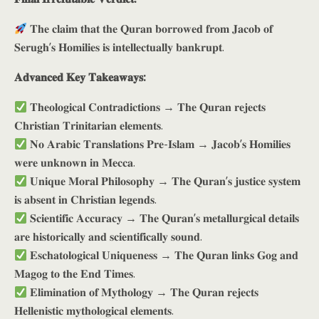
𝐓𝐡𝐞 𝐜𝐥𝐚𝐢𝐦 𝐭𝐡𝐚𝐭 𝐭𝐡𝐞 𝐐𝐮𝐫𝐚𝐧 𝐛𝐨𝐫𝐫𝐨𝐰𝐞𝐝 𝐟𝐫𝐨𝐦 𝐉𝐚𝐜𝐨𝐛 𝐨𝐟
𝐒𝐞𝐫𝐮𝐠𝐡’𝐬 𝐇𝐨𝐦𝐢𝐥𝐢𝐞𝐬 𝐢𝐬 𝐢𝐧𝐭𝐞𝐥𝐥𝐞𝐜𝐭𝐮𝐚𝐥𝐥𝐲 𝐛𝐚𝐧𝐤𝐫𝐮𝐩𝐭.
𝐀𝐝𝐯𝐚𝐧𝐜𝐞𝐝 𝐊𝐞𝐲 𝐓𝐚𝐤𝐞𝐚𝐰𝐚𝐲𝐬:
𝐓𝐡𝐞𝐨𝐥𝐨𝐠𝐢𝐜𝐚𝐥 𝐂𝐨𝐧𝐭𝐫𝐚𝐝𝐢𝐜𝐭𝐢𝐨𝐧𝐬 → 𝐓𝐡𝐞 𝐐𝐮𝐫𝐚𝐧 𝐫𝐞𝐣𝐞𝐜𝐭𝐬
𝐂𝐡𝐫𝐢𝐬𝐭𝐢𝐚𝐧 𝐓𝐫𝐢𝐧𝐢𝐭𝐚𝐫𝐢𝐚𝐧 𝐞𝐥𝐞𝐦𝐞𝐧𝐭𝐬.
𝐍𝐨 𝐀𝐫𝐚𝐛𝐢𝐜 𝐓𝐫𝐚𝐧𝐬𝐥𝐚𝐭𝐢𝐨𝐧𝐬 𝐏𝐫𝐞-𝐈𝐬𝐥𝐚𝐦 → 𝐉𝐚𝐜𝐨𝐛’𝐬 𝐇𝐨𝐦𝐢𝐥𝐢𝐞𝐬
𝐰𝐞𝐫𝐞 𝐮𝐧𝐤𝐧𝐨𝐰𝐧 𝐢𝐧 𝐌𝐞𝐜𝐜𝐚.
𝐔𝐧𝐢𝐪𝐮𝐞 𝐌𝐨𝐫𝐚𝐥 𝐏𝐡𝐢𝐥𝐨𝐬𝐨𝐩𝐡𝐲 → 𝐓𝐡𝐞 𝐐𝐮𝐫𝐚𝐧’𝐬 𝐣𝐮𝐬𝐭𝐢𝐜𝐞 𝐬𝐲𝐬𝐭𝐞𝐦
𝐢𝐬 𝐚𝐛𝐬𝐞𝐧𝐭 𝐢𝐧 𝐂𝐡𝐫𝐢𝐬𝐭𝐢𝐚𝐧 𝐥𝐞𝐠𝐞𝐧𝐝𝐬.
𝐒𝐜𝐢𝐞𝐧𝐭𝐢𝐟𝐢𝐜 𝐀𝐜𝐜𝐮𝐫𝐚𝐜𝐲 → 𝐓𝐡𝐞 𝐐𝐮𝐫𝐚𝐧’𝐬 𝐦𝐞𝐭𝐚𝐥𝐥𝐮𝐫𝐠𝐢𝐜𝐚𝐥 𝐝𝐞𝐭𝐚𝐢𝐥𝐬
𝐚𝐫𝐞 𝐡𝐢𝐬𝐭𝐨𝐫𝐢𝐜𝐚𝐥𝐥𝐲 𝐚𝐧𝐝 𝐬𝐜𝐢𝐞𝐧𝐭𝐢𝐟𝐢𝐜𝐚𝐥𝐥𝐲 𝐬𝐨𝐮𝐧𝐝.
𝐄𝐬𝐜𝐡𝐚𝐭𝐨𝐥𝐨𝐠𝐢𝐜𝐚𝐥 𝐔𝐧𝐢𝐪𝐮𝐞𝐧𝐞𝐬𝐬 → 𝐓𝐡𝐞 𝐐𝐮𝐫𝐚𝐧 𝐥𝐢𝐧𝐤𝐬 𝐆𝐨𝐠 𝐚𝐧𝐝
𝐌𝐚𝐠𝐨𝐠 𝐭𝐨 𝐭𝐡𝐞 𝐄𝐧𝐝 𝐓𝐢𝐦𝐞𝐬.
𝐄𝐥𝐢𝐦𝐢𝐧𝐚𝐭𝐢𝐨𝐧 𝐨𝐟 𝐌𝐲𝐭𝐡𝐨𝐥𝐨𝐠𝐲 → 𝐓𝐡𝐞 𝐐𝐮𝐫𝐚𝐧 𝐫𝐞𝐣𝐞𝐜𝐭𝐬
𝐇𝐞𝐥𝐥𝐞𝐧𝐢𝐬𝐭𝐢𝐜 𝐦𝐲𝐭𝐡𝐨𝐥𝐨𝐠𝐢𝐜𝐚𝐥 𝐞𝐥𝐞𝐦𝐞𝐧𝐭𝐬.