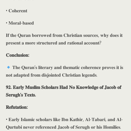
• 𝐂𝐨𝐡𝐞𝐫𝐞𝐧𝐭
• 𝐌𝐨𝐫𝐚𝐥-𝐛𝐚𝐬𝐞𝐝
𝐈𝐟 𝐭𝐡𝐞 𝐐𝐮𝐫𝐚𝐧 𝐛𝐨𝐫𝐫𝐨𝐰𝐞𝐝 𝐟𝐫𝐨𝐦 𝐂𝐡𝐫𝐢𝐬𝐭𝐢𝐚𝐧 𝐬𝐨𝐮𝐫𝐜𝐞𝐬, 𝐰𝐡𝐲 𝐝𝐨𝐞𝐬 𝐢𝐭
𝐩𝐫𝐞𝐬𝐞𝐧𝐭 𝐚 𝐦𝐨𝐫𝐞 𝐬𝐭𝐫𝐮𝐜𝐭𝐮𝐫𝐞𝐝 𝐚𝐧𝐝 𝐫𝐚𝐭𝐢𝐨𝐧𝐚𝐥 𝐚𝐜𝐜𝐨𝐮𝐧𝐭?
𝐂𝐨𝐧𝐜𝐥𝐮𝐬𝐢𝐨𝐧:
𝐓𝐡𝐞 𝐐𝐮𝐫𝐚𝐧’𝐬 𝐥𝐢𝐭𝐞𝐫𝐚𝐫𝐲 𝐚𝐧𝐝 𝐭𝐡𝐞𝐦𝐚𝐭𝐢𝐜 𝐜𝐨𝐡𝐞𝐫𝐞𝐧𝐜𝐞 𝐩𝐫𝐨𝐯𝐞𝐬 𝐢𝐭 𝐢𝐬
𝐧𝐨𝐭 𝐚𝐝𝐚𝐩𝐭𝐞𝐝 𝐟𝐫𝐨𝐦 𝐝𝐢𝐬𝐣𝐨𝐢𝐧𝐭𝐞𝐝 𝐂𝐡𝐫𝐢𝐬𝐭𝐢𝐚𝐧 𝐥𝐞𝐠𝐞𝐧𝐝𝐬.
𝟗𝟐. 𝐄𝐚𝐫𝐥𝐲 𝐌𝐮𝐬𝐥𝐢𝐦 𝐒𝐜𝐡𝐨𝐥𝐚𝐫𝐬 𝐇𝐚𝐝 𝐍𝐨 𝐊𝐧𝐨𝐰𝐥𝐞𝐝𝐠𝐞 𝐨𝐟 𝐉𝐚𝐜𝐨𝐛 𝐨𝐟
𝐒𝐞𝐫𝐮𝐠𝐡’𝐬 𝐓𝐞𝐱𝐭𝐬.
𝐑𝐞𝐟𝐮𝐭𝐚𝐭𝐢𝐨𝐧:
• 𝐄𝐚𝐫𝐥𝐲 𝐈𝐬𝐥𝐚𝐦𝐢𝐜 𝐬𝐜𝐡𝐨𝐥𝐚𝐫𝐬 𝐥𝐢𝐤𝐞 𝐈𝐛𝐧 𝐊𝐚𝐭𝐡𝐢𝐫, 𝐀𝐥-𝐓𝐚𝐛𝐚𝐫𝐢, 𝐚𝐧𝐝 𝐀𝐥-
𝐐𝐮𝐫𝐭𝐮𝐛𝐢 𝐧𝐞𝐯𝐞𝐫 𝐫𝐞𝐟𝐞𝐫𝐞𝐧𝐜𝐞𝐝 𝐉𝐚𝐜𝐨𝐛 𝐨𝐟 𝐒𝐞𝐫𝐮𝐠𝐡 𝐨𝐫 𝐡𝐢𝐬 𝐇𝐨𝐦𝐢𝐥𝐢𝐞𝐬.