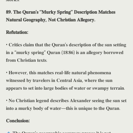
𝟖𝟗. 𝐓𝐡𝐞 𝐐𝐮𝐫𝐚𝐧’𝐬 “𝐌𝐮𝐫𝐤𝐲 𝐒𝐩𝐫𝐢𝐧𝐠” 𝐃𝐞𝐬𝐜𝐫𝐢𝐩𝐭𝐢𝐨𝐧 𝐌𝐚𝐭𝐜𝐡𝐞𝐬
𝐍𝐚𝐭𝐮𝐫𝐚𝐥 𝐆𝐞𝐨𝐠𝐫𝐚𝐩𝐡𝐲, 𝐍𝐨𝐭 𝐂𝐡𝐫𝐢𝐬𝐭𝐢𝐚𝐧 𝐀𝐥𝐥𝐞𝐠𝐨𝐫𝐲.
𝐑𝐞𝐟𝐮𝐭𝐚𝐭𝐢𝐨𝐧:
• 𝐂𝐫𝐢𝐭𝐢𝐜𝐬 𝐜𝐥𝐚𝐢𝐦 𝐭𝐡𝐚𝐭 𝐭𝐡𝐞 𝐐𝐮𝐫𝐚𝐧’𝐬 𝐝𝐞𝐬𝐜𝐫𝐢𝐩𝐭𝐢𝐨𝐧 𝐨𝐟 𝐭𝐡𝐞 𝐬𝐮𝐧 𝐬𝐞𝐭𝐭𝐢𝐧𝐠
𝐢𝐧 𝐚 “𝐦𝐮𝐫𝐤𝐲 𝐬𝐩𝐫𝐢𝐧𝐠” 𝐐𝐮𝐫𝐚𝐧 (𝟏𝟖:𝟖𝟔) 𝐢𝐬 𝐚𝐧 𝐚𝐥𝐥𝐞𝐠𝐨𝐫𝐲 𝐛𝐨𝐫𝐫𝐨𝐰𝐞𝐝
𝐟𝐫𝐨𝐦 𝐂𝐡𝐫𝐢𝐬𝐭𝐢𝐚𝐧 𝐭𝐞𝐱𝐭𝐬.
• 𝐇𝐨𝐰𝐞𝐯𝐞𝐫, 𝐭𝐡𝐢𝐬 𝐦𝐚𝐭𝐜𝐡𝐞𝐬 𝐫𝐞𝐚𝐥-𝐥𝐢𝐟𝐞 𝐧𝐚𝐭𝐮𝐫𝐚𝐥 𝐩𝐡𝐞𝐧𝐨𝐦𝐞𝐧𝐚
𝐰𝐢𝐭𝐧𝐞𝐬𝐬𝐞𝐝 𝐛𝐲 𝐭𝐫𝐚𝐯𝐞𝐥𝐞𝐫𝐬 𝐢𝐧 𝐂𝐞𝐧𝐭𝐫𝐚𝐥 𝐀𝐬𝐢𝐚, 𝐰𝐡𝐞𝐫𝐞 𝐭𝐡𝐞 𝐬𝐮𝐧
𝐚𝐩𝐩𝐞𝐚𝐫𝐬 𝐭𝐨 𝐬𝐞𝐭 𝐢𝐧𝐭𝐨 𝐥𝐚𝐫𝐠𝐞 𝐛𝐨𝐝𝐢𝐞𝐬 𝐨𝐟 𝐰𝐚𝐭𝐞𝐫 𝐨𝐫 𝐬𝐰𝐚𝐦𝐩𝐲 𝐭𝐞𝐫𝐫𝐚𝐢𝐧.
• 𝐍𝐨 𝐂𝐡𝐫𝐢𝐬𝐭𝐢𝐚𝐧 𝐥𝐞𝐠𝐞𝐧𝐝 𝐝𝐞𝐬𝐜𝐫𝐢𝐛𝐞𝐬 𝐀𝐥𝐞𝐱𝐚𝐧𝐝𝐞𝐫 𝐬𝐞𝐞𝐢𝐧𝐠 𝐭𝐡𝐞 𝐬𝐮𝐧 𝐬𝐞𝐭
𝐢𝐧𝐭𝐨 𝐚 𝐦𝐮𝐫𝐤𝐲 𝐛𝐨𝐝𝐲 𝐨𝐟 𝐰𝐚𝐭𝐞𝐫—𝐭𝐡𝐢𝐬 𝐢𝐬 𝐮𝐧𝐢𝐪𝐮𝐞 𝐭𝐨 𝐭𝐡𝐞 𝐐𝐮𝐫𝐚𝐧.
𝐂𝐨𝐧𝐜𝐥𝐮𝐬𝐢𝐨𝐧: