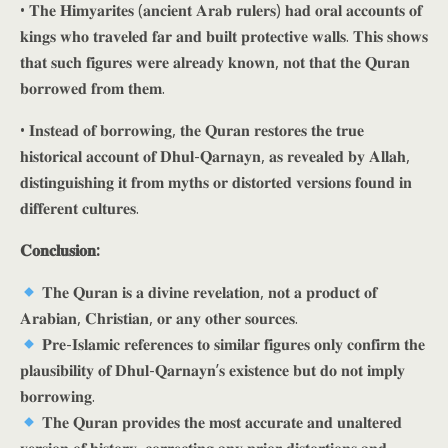
• 𝐓𝐡𝐞 𝐇𝐢𝐦𝐲𝐚𝐫𝐢𝐭𝐞𝐬 (𝐚𝐧𝐜𝐢𝐞𝐧𝐭 𝐀𝐫𝐚𝐛 𝐫𝐮𝐥𝐞𝐫𝐬) 𝐡𝐚𝐝 𝐨𝐫𝐚𝐥 𝐚𝐜𝐜𝐨𝐮𝐧𝐭𝐬 𝐨𝐟
𝐤𝐢𝐧𝐠𝐬 𝐰𝐡𝐨 𝐭𝐫𝐚𝐯𝐞𝐥𝐞𝐝 𝐟𝐚𝐫 𝐚𝐧𝐝 𝐛𝐮𝐢𝐥𝐭 𝐩𝐫𝐨𝐭𝐞𝐜𝐭𝐢𝐯𝐞 𝐰𝐚𝐥𝐥𝐬. 𝐓𝐡𝐢𝐬 𝐬𝐡𝐨𝐰𝐬
𝐭𝐡𝐚𝐭 𝐬𝐮𝐜𝐡 𝐟𝐢𝐠𝐮𝐫𝐞𝐬 𝐰𝐞𝐫𝐞 𝐚𝐥𝐫𝐞𝐚𝐝𝐲 𝐤𝐧𝐨𝐰𝐧, 𝐧𝐨𝐭 𝐭𝐡𝐚𝐭 𝐭𝐡𝐞 𝐐𝐮𝐫𝐚𝐧
𝐛𝐨𝐫𝐫𝐨𝐰𝐞𝐝 𝐟𝐫𝐨𝐦 𝐭𝐡𝐞𝐦.
• 𝐈𝐧𝐬𝐭𝐞𝐚𝐝 𝐨𝐟 𝐛𝐨𝐫𝐫𝐨𝐰𝐢𝐧𝐠, 𝐭𝐡𝐞 𝐐𝐮𝐫𝐚𝐧 𝐫𝐞𝐬𝐭𝐨𝐫𝐞𝐬 𝐭𝐡𝐞 𝐭𝐫𝐮𝐞
𝐡𝐢𝐬𝐭𝐨𝐫𝐢𝐜𝐚𝐥 𝐚𝐜𝐜𝐨𝐮𝐧𝐭 𝐨𝐟 𝐃𝐡𝐮𝐥-𝐐𝐚𝐫𝐧𝐚𝐲𝐧, 𝐚𝐬 𝐫𝐞𝐯𝐞𝐚𝐥𝐞𝐝 𝐛𝐲 𝐀𝐥𝐥𝐚𝐡,
𝐝𝐢𝐬𝐭𝐢𝐧𝐠𝐮𝐢𝐬𝐡𝐢𝐧𝐠 𝐢𝐭 𝐟𝐫𝐨𝐦 𝐦𝐲𝐭𝐡𝐬 𝐨𝐫 𝐝𝐢𝐬𝐭𝐨𝐫𝐭𝐞𝐝 𝐯𝐞𝐫𝐬𝐢𝐨𝐧𝐬 𝐟𝐨𝐮𝐧𝐝 𝐢𝐧
𝐝𝐢𝐟𝐟𝐞𝐫𝐞𝐧𝐭 𝐜𝐮𝐥𝐭𝐮𝐫𝐞𝐬.
𝐂𝐨𝐧𝐜𝐥𝐮𝐬𝐢𝐨𝐧:
𝐓𝐡𝐞 𝐐𝐮𝐫𝐚𝐧 𝐢𝐬 𝐚 𝐝𝐢𝐯𝐢𝐧𝐞 𝐫𝐞𝐯𝐞𝐥𝐚𝐭𝐢𝐨𝐧, 𝐧𝐨𝐭 𝐚 𝐩𝐫𝐨𝐝𝐮𝐜𝐭 𝐨𝐟
𝐀𝐫𝐚𝐛𝐢𝐚𝐧, 𝐂𝐡𝐫𝐢𝐬𝐭𝐢𝐚𝐧, 𝐨𝐫 𝐚𝐧𝐲 𝐨𝐭𝐡𝐞𝐫 𝐬𝐨𝐮𝐫𝐜𝐞𝐬.
𝐏𝐫𝐞-𝐈𝐬𝐥𝐚𝐦𝐢𝐜 𝐫𝐞𝐟𝐞𝐫𝐞𝐧𝐜𝐞𝐬 𝐭𝐨 𝐬𝐢𝐦𝐢𝐥𝐚𝐫 𝐟𝐢𝐠𝐮𝐫𝐞𝐬 𝐨𝐧𝐥𝐲 𝐜𝐨𝐧𝐟𝐢𝐫𝐦 𝐭𝐡𝐞
𝐩𝐥𝐚𝐮𝐬𝐢𝐛𝐢𝐥𝐢𝐭𝐲 𝐨𝐟 𝐃𝐡𝐮𝐥-𝐐𝐚𝐫𝐧𝐚𝐲𝐧’𝐬 𝐞𝐱𝐢𝐬𝐭𝐞𝐧𝐜𝐞 𝐛𝐮𝐭 𝐝𝐨 𝐧𝐨𝐭 𝐢𝐦𝐩𝐥𝐲
𝐛𝐨𝐫𝐫𝐨𝐰𝐢𝐧𝐠.
𝐓𝐡𝐞 𝐐𝐮𝐫𝐚𝐧 𝐩𝐫𝐨𝐯𝐢𝐝𝐞𝐬 𝐭𝐡𝐞 𝐦𝐨𝐬𝐭 𝐚𝐜𝐜𝐮𝐫𝐚𝐭𝐞 𝐚𝐧𝐝 𝐮𝐧𝐚𝐥𝐭𝐞𝐫𝐞𝐝