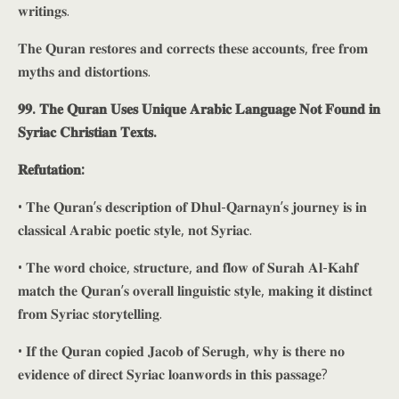
𝐰𝐫𝐢𝐭𝐢𝐧𝐠𝐬.
𝐓𝐡𝐞 𝐐𝐮𝐫𝐚𝐧 𝐫𝐞𝐬𝐭𝐨𝐫𝐞𝐬 𝐚𝐧𝐝 𝐜𝐨𝐫𝐫𝐞𝐜𝐭𝐬 𝐭𝐡𝐞𝐬𝐞 𝐚𝐜𝐜𝐨𝐮𝐧𝐭𝐬, 𝐟𝐫𝐞𝐞 𝐟𝐫𝐨𝐦
𝐦𝐲𝐭𝐡𝐬 𝐚𝐧𝐝 𝐝𝐢𝐬𝐭𝐨𝐫𝐭𝐢𝐨𝐧𝐬.
𝟗𝟗. 𝐓𝐡𝐞 𝐐𝐮𝐫𝐚𝐧 𝐔𝐬𝐞𝐬 𝐔𝐧𝐢𝐪𝐮𝐞 𝐀𝐫𝐚𝐛𝐢𝐜 𝐋𝐚𝐧𝐠𝐮𝐚𝐠𝐞 𝐍𝐨𝐭 𝐅𝐨𝐮𝐧𝐝 𝐢𝐧
𝐒𝐲𝐫𝐢𝐚𝐜 𝐂𝐡𝐫𝐢𝐬𝐭𝐢𝐚𝐧 𝐓𝐞𝐱𝐭𝐬.
𝐑𝐞𝐟𝐮𝐭𝐚𝐭𝐢𝐨𝐧:
• 𝐓𝐡𝐞 𝐐𝐮𝐫𝐚𝐧’𝐬 𝐝𝐞𝐬𝐜𝐫𝐢𝐩𝐭𝐢𝐨𝐧 𝐨𝐟 𝐃𝐡𝐮𝐥-𝐐𝐚𝐫𝐧𝐚𝐲𝐧’𝐬 𝐣𝐨𝐮𝐫𝐧𝐞𝐲 𝐢𝐬 𝐢𝐧
𝐜𝐥𝐚𝐬𝐬𝐢𝐜𝐚𝐥 𝐀𝐫𝐚𝐛𝐢𝐜 𝐩𝐨𝐞𝐭𝐢𝐜 𝐬𝐭𝐲𝐥𝐞, 𝐧𝐨𝐭 𝐒𝐲𝐫𝐢𝐚𝐜.
• 𝐓𝐡𝐞 𝐰𝐨𝐫𝐝 𝐜𝐡𝐨𝐢𝐜𝐞, 𝐬𝐭𝐫𝐮𝐜𝐭𝐮𝐫𝐞, 𝐚𝐧𝐝 𝐟𝐥𝐨𝐰 𝐨𝐟 𝐒𝐮𝐫𝐚𝐡 𝐀𝐥-𝐊𝐚𝐡𝐟
𝐦𝐚𝐭𝐜𝐡 𝐭𝐡𝐞 𝐐𝐮𝐫𝐚𝐧’𝐬 𝐨𝐯𝐞𝐫𝐚𝐥𝐥 𝐥𝐢𝐧𝐠𝐮𝐢𝐬𝐭𝐢𝐜 𝐬𝐭𝐲𝐥𝐞, 𝐦𝐚𝐤𝐢𝐧𝐠 𝐢𝐭 𝐝𝐢𝐬𝐭𝐢𝐧𝐜𝐭
𝐟𝐫𝐨𝐦 𝐒𝐲𝐫𝐢𝐚𝐜 𝐬𝐭𝐨𝐫𝐲𝐭𝐞𝐥𝐥𝐢𝐧𝐠.
• 𝐈𝐟 𝐭𝐡𝐞 𝐐𝐮𝐫𝐚𝐧 𝐜𝐨𝐩𝐢𝐞𝐝 𝐉𝐚𝐜𝐨𝐛 𝐨𝐟 𝐒𝐞𝐫𝐮𝐠𝐡, 𝐰𝐡𝐲 𝐢𝐬 𝐭𝐡𝐞𝐫𝐞 𝐧𝐨
𝐞𝐯𝐢𝐝𝐞𝐧𝐜𝐞 𝐨𝐟 𝐝𝐢𝐫𝐞𝐜𝐭 𝐒𝐲𝐫𝐢𝐚𝐜 𝐥𝐨𝐚𝐧𝐰𝐨𝐫𝐝𝐬 𝐢𝐧 𝐭𝐡𝐢𝐬 𝐩𝐚𝐬𝐬𝐚𝐠𝐞?