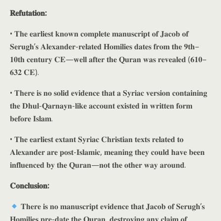
𝐑𝐞𝐟𝐮𝐭𝐚𝐭𝐢𝐨𝐧:
• 𝐓𝐡𝐞 𝐞𝐚𝐫𝐥𝐢𝐞𝐬𝐭 𝐤𝐧𝐨𝐰𝐧 𝐜𝐨𝐦𝐩𝐥𝐞𝐭𝐞 𝐦𝐚𝐧𝐮𝐬𝐜𝐫𝐢𝐩𝐭 𝐨𝐟 𝐉𝐚𝐜𝐨𝐛 𝐨𝐟
𝐒𝐞𝐫𝐮𝐠𝐡’𝐬 𝐀𝐥𝐞𝐱𝐚𝐧𝐝𝐞𝐫-𝐫𝐞𝐥𝐚𝐭𝐞𝐝 𝐇𝐨𝐦𝐢𝐥𝐢𝐞𝐬 𝐝𝐚𝐭𝐞𝐬 𝐟𝐫𝐨𝐦 𝐭𝐡𝐞 𝟗𝐭𝐡–
𝟏𝟎𝐭𝐡 𝐜𝐞𝐧𝐭𝐮𝐫𝐲 𝐂𝐄—𝐰𝐞𝐥𝐥 𝐚𝐟𝐭𝐞𝐫 𝐭𝐡𝐞 𝐐𝐮𝐫𝐚𝐧 𝐰𝐚𝐬 𝐫𝐞𝐯𝐞𝐚𝐥𝐞𝐝 (𝟔𝟏𝟎–
𝟔𝟑𝟐 𝐂𝐄).
• 𝐓𝐡𝐞𝐫𝐞 𝐢𝐬 𝐧𝐨 𝐬𝐨𝐥𝐢𝐝 𝐞𝐯𝐢𝐝𝐞𝐧𝐜𝐞 𝐭𝐡𝐚𝐭 𝐚 𝐒𝐲𝐫𝐢𝐚𝐜 𝐯𝐞𝐫𝐬𝐢𝐨𝐧 𝐜𝐨𝐧𝐭𝐚𝐢𝐧𝐢𝐧𝐠
𝐭𝐡𝐞 𝐃𝐡𝐮𝐥-𝐐𝐚𝐫𝐧𝐚𝐲𝐧-𝐥𝐢𝐤𝐞 𝐚𝐜𝐜𝐨𝐮𝐧𝐭 𝐞𝐱𝐢𝐬𝐭𝐞𝐝 𝐢𝐧 𝐰𝐫𝐢𝐭𝐭𝐞𝐧 𝐟𝐨𝐫𝐦
𝐛𝐞𝐟𝐨𝐫𝐞 𝐈𝐬𝐥𝐚𝐦.
• 𝐓𝐡𝐞 𝐞𝐚𝐫𝐥𝐢𝐞𝐬𝐭 𝐞𝐱𝐭𝐚𝐧𝐭 𝐒𝐲𝐫𝐢𝐚𝐜 𝐂𝐡𝐫𝐢𝐬𝐭𝐢𝐚𝐧 𝐭𝐞𝐱𝐭𝐬 𝐫𝐞𝐥𝐚𝐭𝐞𝐝 𝐭𝐨
𝐀𝐥𝐞𝐱𝐚𝐧𝐝𝐞𝐫 𝐚𝐫𝐞 𝐩𝐨𝐬𝐭-𝐈𝐬𝐥𝐚𝐦𝐢𝐜, 𝐦𝐞𝐚𝐧𝐢𝐧𝐠 𝐭𝐡𝐞𝐲 𝐜𝐨𝐮𝐥𝐝 𝐡𝐚𝐯𝐞 𝐛𝐞𝐞𝐧
𝐢𝐧𝐟𝐥𝐮𝐞𝐧𝐜𝐞𝐝 𝐛𝐲 𝐭𝐡𝐞 𝐐𝐮𝐫𝐚𝐧—𝐧𝐨𝐭 𝐭𝐡𝐞 𝐨𝐭𝐡𝐞𝐫 𝐰𝐚𝐲 𝐚𝐫𝐨𝐮𝐧𝐝.
𝐂𝐨𝐧𝐜𝐥𝐮𝐬𝐢𝐨𝐧:
𝐓𝐡𝐞𝐫𝐞 𝐢𝐬 𝐧𝐨 𝐦𝐚𝐧𝐮𝐬𝐜𝐫𝐢𝐩𝐭 𝐞𝐯𝐢𝐝𝐞𝐧𝐜𝐞 𝐭𝐡𝐚𝐭 𝐉𝐚𝐜𝐨𝐛 𝐨𝐟 𝐒𝐞𝐫𝐮𝐠𝐡’𝐬
𝐇𝐨𝐦𝐢𝐥𝐢𝐞𝐬 𝐩𝐫𝐞-𝐝𝐚𝐭𝐞 𝐭𝐡𝐞 𝐐𝐮𝐫𝐚𝐧, 𝐝𝐞𝐬𝐭𝐫𝐨𝐲𝐢𝐧𝐠 𝐚𝐧𝐲 𝐜𝐥𝐚𝐢𝐦 𝐨𝐟