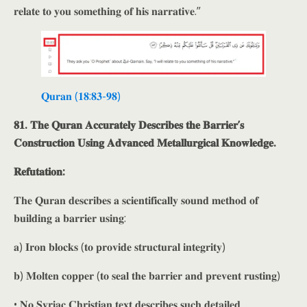
𝐫𝐞𝐥𝐚𝐭𝐞 𝐭𝐨 𝐲𝐨𝐮 𝐬𝐨𝐦𝐞𝐭𝐡𝐢𝐧𝐠 𝐨𝐟 𝐡𝐢𝐬 𝐧𝐚𝐫𝐫𝐚𝐭𝐢𝐯𝐞.”
𝐐𝐮𝐫𝐚𝐧 (𝟏𝟖:𝟖𝟑-𝟗𝟖)
𝟖𝟏. 𝐓𝐡𝐞 𝐐𝐮𝐫𝐚𝐧 𝐀𝐜𝐜𝐮𝐫𝐚𝐭𝐞𝐥𝐲 𝐃𝐞𝐬𝐜𝐫𝐢𝐛𝐞𝐬 𝐭𝐡𝐞 𝐁𝐚𝐫𝐫𝐢𝐞𝐫’𝐬
𝐂𝐨𝐧𝐬𝐭𝐫𝐮𝐜𝐭𝐢𝐨𝐧 𝐔𝐬𝐢𝐧𝐠 𝐀𝐝𝐯𝐚𝐧𝐜𝐞𝐝 𝐌𝐞𝐭𝐚𝐥𝐥𝐮𝐫𝐠𝐢𝐜𝐚𝐥 𝐊𝐧𝐨𝐰𝐥𝐞𝐝𝐠𝐞.
𝐑𝐞𝐟𝐮𝐭𝐚𝐭𝐢𝐨𝐧:
𝐓𝐡𝐞 𝐐𝐮𝐫𝐚𝐧 𝐝𝐞𝐬𝐜𝐫𝐢𝐛𝐞𝐬 𝐚 𝐬𝐜𝐢𝐞𝐧𝐭𝐢𝐟𝐢𝐜𝐚𝐥𝐥𝐲 𝐬𝐨𝐮𝐧𝐝 𝐦𝐞𝐭𝐡𝐨𝐝 𝐨𝐟
𝐛𝐮𝐢𝐥𝐝𝐢𝐧𝐠 𝐚 𝐛𝐚𝐫𝐫𝐢𝐞𝐫 𝐮𝐬𝐢𝐧𝐠:
𝐚) 𝐈𝐫𝐨𝐧 𝐛𝐥𝐨𝐜𝐤𝐬 (𝐭𝐨 𝐩𝐫𝐨𝐯𝐢𝐝𝐞 𝐬𝐭𝐫𝐮𝐜𝐭𝐮𝐫𝐚𝐥 𝐢𝐧𝐭𝐞𝐠𝐫𝐢𝐭𝐲)
𝐛) 𝐌𝐨𝐥𝐭𝐞𝐧 𝐜𝐨𝐩𝐩𝐞𝐫 (𝐭𝐨 𝐬𝐞𝐚𝐥 𝐭𝐡𝐞 𝐛𝐚𝐫𝐫𝐢𝐞𝐫 𝐚𝐧𝐝 𝐩𝐫𝐞𝐯𝐞𝐧𝐭 𝐫𝐮𝐬𝐭𝐢𝐧𝐠)
• 𝐍𝐨 𝐒𝐲𝐫𝐢𝐚𝐜 𝐂𝐡𝐫𝐢𝐬𝐭𝐢𝐚𝐧 𝐭𝐞𝐱𝐭 𝐝𝐞𝐬𝐜𝐫𝐢𝐛𝐞𝐬 𝐬𝐮𝐜𝐡 𝐝𝐞𝐭𝐚𝐢𝐥𝐞𝐝