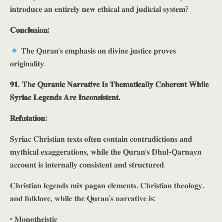
𝐢𝐧𝐭𝐫𝐨𝐝𝐮𝐜𝐞 𝐚𝐧 𝐞𝐧𝐭𝐢𝐫𝐞𝐥𝐲 𝐧𝐞𝐰 𝐞𝐭𝐡𝐢𝐜𝐚𝐥 𝐚𝐧𝐝 𝐣𝐮𝐝𝐢𝐜𝐢𝐚𝐥 𝐬𝐲𝐬𝐭𝐞𝐦?
𝐂𝐨𝐧𝐜𝐥𝐮𝐬𝐢𝐨𝐧:
𝐓𝐡𝐞 𝐐𝐮𝐫𝐚𝐧’𝐬 𝐞𝐦𝐩𝐡𝐚𝐬𝐢𝐬 𝐨𝐧 𝐝𝐢𝐯𝐢𝐧𝐞 𝐣𝐮𝐬𝐭𝐢𝐜𝐞 𝐩𝐫𝐨𝐯𝐞𝐬
𝐨𝐫𝐢𝐠𝐢𝐧𝐚𝐥𝐢𝐭𝐲.
𝟗𝟏. 𝐓𝐡𝐞 𝐐𝐮𝐫𝐚𝐧𝐢𝐜 𝐍𝐚𝐫𝐫𝐚𝐭𝐢𝐯𝐞 𝐈𝐬 𝐓𝐡𝐞𝐦𝐚𝐭𝐢𝐜𝐚𝐥𝐥𝐲 𝐂𝐨𝐡𝐞𝐫𝐞𝐧𝐭 𝐖𝐡𝐢𝐥𝐞
𝐒𝐲𝐫𝐢𝐚𝐜 𝐋𝐞𝐠𝐞𝐧𝐝𝐬 𝐀𝐫𝐞 𝐈𝐧𝐜𝐨𝐧𝐬𝐢𝐬𝐭𝐞𝐧𝐭.
𝐑𝐞𝐟𝐮𝐭𝐚𝐭𝐢𝐨𝐧:
𝐒𝐲𝐫𝐢𝐚𝐜 𝐂𝐡𝐫𝐢𝐬𝐭𝐢𝐚𝐧 𝐭𝐞𝐱𝐭𝐬 𝐨𝐟𝐭𝐞𝐧 𝐜𝐨𝐧𝐭𝐚𝐢𝐧 𝐜𝐨𝐧𝐭𝐫𝐚𝐝𝐢𝐜𝐭𝐢𝐨𝐧𝐬 𝐚𝐧𝐝
𝐦𝐲𝐭𝐡𝐢𝐜𝐚𝐥 𝐞𝐱𝐚𝐠𝐠𝐞𝐫𝐚𝐭𝐢𝐨𝐧𝐬, 𝐰𝐡𝐢𝐥𝐞 𝐭𝐡𝐞 𝐐𝐮𝐫𝐚𝐧’𝐬 𝐃𝐡𝐮𝐥-𝐐𝐚𝐫𝐧𝐚𝐲𝐧
𝐚𝐜𝐜𝐨𝐮𝐧𝐭 𝐢𝐬 𝐢𝐧𝐭𝐞𝐫𝐧𝐚𝐥𝐥𝐲 𝐜𝐨𝐧𝐬𝐢𝐬𝐭𝐞𝐧𝐭 𝐚𝐧𝐝 𝐬𝐭𝐫𝐮𝐜𝐭𝐮𝐫𝐞𝐝.
𝐂𝐡𝐫𝐢𝐬𝐭𝐢𝐚𝐧 𝐥𝐞𝐠𝐞𝐧𝐝𝐬 𝐦𝐢𝐱 𝐩𝐚𝐠𝐚𝐧 𝐞𝐥𝐞𝐦𝐞𝐧𝐭𝐬, 𝐂𝐡𝐫𝐢𝐬𝐭𝐢𝐚𝐧 𝐭𝐡𝐞𝐨𝐥𝐨𝐠𝐲,
𝐚𝐧𝐝 𝐟𝐨𝐥𝐤𝐥𝐨𝐫𝐞, 𝐰𝐡𝐢𝐥𝐞 𝐭𝐡𝐞 𝐐𝐮𝐫𝐚𝐧’𝐬 𝐧𝐚𝐫𝐫𝐚𝐭𝐢𝐯𝐞 𝐢𝐬:
• 𝐌𝐨𝐧𝐨𝐭𝐡𝐞𝐢𝐬𝐭𝐢𝐜