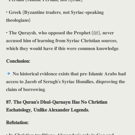
• 𝐆𝐫𝐞𝐞𝐤 (𝐁𝐲𝐳𝐚𝐧𝐭𝐢𝐧𝐞 𝐭𝐫𝐚𝐝𝐞𝐫𝐬, 𝐧𝐨𝐭 𝐒𝐲𝐫𝐢𝐚𝐜-𝐬𝐩𝐞𝐚𝐤𝐢𝐧𝐠
𝐭𝐡𝐞𝐨𝐥𝐨𝐠𝐢𝐚𝐧𝐬)
• 𝐓𝐡𝐞 𝐐𝐮𝐫𝐚𝐲𝐬𝐡, 𝐰𝐡𝐨 𝐨𝐩𝐩𝐨𝐬𝐞𝐝 𝐭𝐡𝐞 𝐏𝐫𝐨𝐩𝐡𝐞𝐭 (ﷺ), 𝐧𝐞𝐯𝐞𝐫
𝐚𝐜𝐜𝐮𝐬𝐞𝐝 𝐡𝐢𝐦 𝐨𝐟 𝐥𝐞𝐚𝐫𝐧𝐢𝐧𝐠 𝐟𝐫𝐨𝐦 𝐒𝐲𝐫𝐢𝐚𝐜 𝐂𝐡𝐫𝐢𝐬𝐭𝐢𝐚𝐧 𝐬𝐨𝐮𝐫𝐜𝐞𝐬,
𝐰𝐡𝐢𝐜𝐡 𝐭𝐡𝐞𝐲 𝐰𝐨𝐮𝐥𝐝 𝐡𝐚𝐯𝐞 𝐢𝐟 𝐭𝐡𝐢𝐬 𝐰𝐞𝐫𝐞 𝐜𝐨𝐦𝐦𝐨𝐧 𝐤𝐧𝐨𝐰𝐥𝐞𝐝𝐠𝐞.
𝐂𝐨𝐧𝐜𝐥𝐮𝐬𝐢𝐨𝐧:
𝐍𝐨 𝐡𝐢𝐬𝐭𝐨𝐫𝐢𝐜𝐚𝐥 𝐞𝐯𝐢𝐝𝐞𝐧𝐜𝐞 𝐞𝐱𝐢𝐬𝐭𝐬 𝐭𝐡𝐚𝐭 𝐩𝐫𝐞-𝐈𝐬𝐥𝐚𝐦𝐢𝐜 𝐀𝐫𝐚𝐛𝐬 𝐡𝐚𝐝
𝐚𝐜𝐜𝐞𝐬𝐬 𝐭𝐨 𝐉𝐚𝐜𝐨𝐛 𝐨𝐟 𝐒𝐞𝐫𝐮𝐠𝐡’𝐬 𝐒𝐲𝐫𝐢𝐚𝐜 𝐇𝐨𝐦𝐢𝐥𝐢𝐞𝐬, 𝐝𝐢𝐬𝐩𝐫𝐨𝐯𝐢𝐧𝐠 𝐭𝐡𝐞
𝐜𝐥𝐚𝐢𝐦 𝐨𝐟 𝐛𝐨𝐫𝐫𝐨𝐰𝐢𝐧𝐠.
𝟖𝟕. 𝐓𝐡𝐞 𝐐𝐮𝐫𝐚𝐧’𝐬 𝐃𝐡𝐮𝐥-𝐐𝐚𝐫𝐧𝐚𝐲𝐧 𝐇𝐚𝐬 𝐍𝐨 𝐂𝐡𝐫𝐢𝐬𝐭𝐢𝐚𝐧
𝐄𝐬𝐜𝐡𝐚𝐭𝐨𝐥𝐨𝐠𝐲, 𝐔𝐧𝐥𝐢𝐤𝐞 𝐀𝐥𝐞𝐱𝐚𝐧𝐝𝐞𝐫 𝐋𝐞𝐠𝐞𝐧𝐝𝐬.
𝐑𝐞𝐟𝐮𝐭𝐚𝐭𝐢𝐨𝐧: