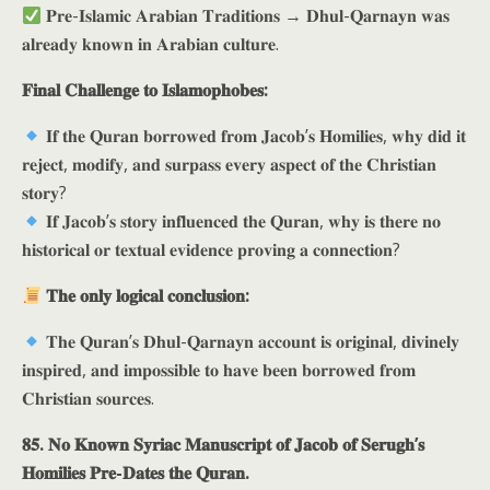
𝐏𝐫𝐞-𝐈𝐬𝐥𝐚𝐦𝐢𝐜 𝐀𝐫𝐚𝐛𝐢𝐚𝐧 𝐓𝐫𝐚𝐝𝐢𝐭𝐢𝐨𝐧𝐬 → 𝐃𝐡𝐮𝐥-𝐐𝐚𝐫𝐧𝐚𝐲𝐧 𝐰𝐚𝐬
𝐚𝐥𝐫𝐞𝐚𝐝𝐲 𝐤𝐧𝐨𝐰𝐧 𝐢𝐧 𝐀𝐫𝐚𝐛𝐢𝐚𝐧 𝐜𝐮𝐥𝐭𝐮𝐫𝐞.
𝐅𝐢𝐧𝐚𝐥 𝐂𝐡𝐚𝐥𝐥𝐞𝐧𝐠𝐞 𝐭𝐨 𝐈𝐬𝐥𝐚𝐦𝐨𝐩𝐡𝐨𝐛𝐞𝐬:
𝐈𝐟 𝐭𝐡𝐞 𝐐𝐮𝐫𝐚𝐧 𝐛𝐨𝐫𝐫𝐨𝐰𝐞𝐝 𝐟𝐫𝐨𝐦 𝐉𝐚𝐜𝐨𝐛’𝐬 𝐇𝐨𝐦𝐢𝐥𝐢𝐞𝐬, 𝐰𝐡𝐲 𝐝𝐢𝐝 𝐢𝐭
𝐫𝐞𝐣𝐞𝐜𝐭, 𝐦𝐨𝐝𝐢𝐟𝐲, 𝐚𝐧𝐝 𝐬𝐮𝐫𝐩𝐚𝐬𝐬 𝐞𝐯𝐞𝐫𝐲 𝐚𝐬𝐩𝐞𝐜𝐭 𝐨𝐟 𝐭𝐡𝐞 𝐂𝐡𝐫𝐢𝐬𝐭𝐢𝐚𝐧
𝐬𝐭𝐨𝐫𝐲?
𝐈𝐟 𝐉𝐚𝐜𝐨𝐛’𝐬 𝐬𝐭𝐨𝐫𝐲 𝐢𝐧𝐟𝐥𝐮𝐞𝐧𝐜𝐞𝐝 𝐭𝐡𝐞 𝐐𝐮𝐫𝐚𝐧, 𝐰𝐡𝐲 𝐢𝐬 𝐭𝐡𝐞𝐫𝐞 𝐧𝐨
𝐡𝐢𝐬𝐭𝐨𝐫𝐢𝐜𝐚𝐥 𝐨𝐫 𝐭𝐞𝐱𝐭𝐮𝐚𝐥 𝐞𝐯𝐢𝐝𝐞𝐧𝐜𝐞 𝐩𝐫𝐨𝐯𝐢𝐧𝐠 𝐚 𝐜𝐨𝐧𝐧𝐞𝐜𝐭𝐢𝐨𝐧?
𝐓𝐡𝐞 𝐨𝐧𝐥𝐲 𝐥𝐨𝐠𝐢𝐜𝐚𝐥 𝐜𝐨𝐧𝐜𝐥𝐮𝐬𝐢𝐨𝐧:
𝐓𝐡𝐞 𝐐𝐮𝐫𝐚𝐧’𝐬 𝐃𝐡𝐮𝐥-𝐐𝐚𝐫𝐧𝐚𝐲𝐧 𝐚𝐜𝐜𝐨𝐮𝐧𝐭 𝐢𝐬 𝐨𝐫𝐢𝐠𝐢𝐧𝐚𝐥, 𝐝𝐢𝐯𝐢𝐧𝐞𝐥𝐲
𝐢𝐧𝐬𝐩𝐢𝐫𝐞𝐝, 𝐚𝐧𝐝 𝐢𝐦𝐩𝐨𝐬𝐬𝐢𝐛𝐥𝐞 𝐭𝐨 𝐡𝐚𝐯𝐞 𝐛𝐞𝐞𝐧 𝐛𝐨𝐫𝐫𝐨𝐰𝐞𝐝 𝐟𝐫𝐨𝐦
𝐂𝐡𝐫𝐢𝐬𝐭𝐢𝐚𝐧 𝐬𝐨𝐮𝐫𝐜𝐞𝐬.
𝟖𝟓. 𝐍𝐨 𝐊𝐧𝐨𝐰𝐧 𝐒𝐲𝐫𝐢𝐚𝐜 𝐌𝐚𝐧𝐮𝐬𝐜𝐫𝐢𝐩𝐭 𝐨𝐟 𝐉𝐚𝐜𝐨𝐛 𝐨𝐟 𝐒𝐞𝐫𝐮𝐠𝐡’𝐬
𝐇𝐨𝐦𝐢𝐥𝐢𝐞𝐬 𝐏𝐫𝐞-𝐃𝐚𝐭𝐞𝐬 𝐭𝐡𝐞 𝐐𝐮𝐫𝐚𝐧.