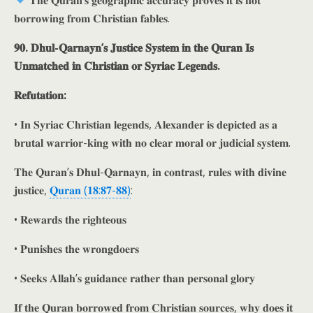
𝐓𝐡𝐞 𝐐𝐮𝐫𝐚𝐧’𝐬 𝐠𝐞𝐨𝐠𝐫𝐚𝐩𝐡𝐢𝐜 𝐚𝐜𝐜𝐮𝐫𝐚𝐜𝐲 𝐩𝐫𝐨𝐯𝐞𝐬 𝐢𝐭 𝐢𝐬 𝐧𝐨𝐭
𝐛𝐨𝐫𝐫𝐨𝐰𝐢𝐧𝐠 𝐟𝐫𝐨𝐦 𝐂𝐡𝐫𝐢𝐬𝐭𝐢𝐚𝐧 𝐟𝐚𝐛𝐥𝐞𝐬.
𝟗𝟎. 𝐃𝐡𝐮𝐥-𝐐𝐚𝐫𝐧𝐚𝐲𝐧’𝐬 𝐉𝐮𝐬𝐭𝐢𝐜𝐞 𝐒𝐲𝐬𝐭𝐞𝐦 𝐢𝐧 𝐭𝐡𝐞 𝐐𝐮𝐫𝐚𝐧 𝐈𝐬
𝐔𝐧𝐦𝐚𝐭𝐜𝐡𝐞𝐝 𝐢𝐧 𝐂𝐡𝐫𝐢𝐬𝐭𝐢𝐚𝐧 𝐨𝐫 𝐒𝐲𝐫𝐢𝐚𝐜 𝐋𝐞𝐠𝐞𝐧𝐝𝐬.
𝐑𝐞𝐟𝐮𝐭𝐚𝐭𝐢𝐨𝐧:
• 𝐈𝐧 𝐒𝐲𝐫𝐢𝐚𝐜 𝐂𝐡𝐫𝐢𝐬𝐭𝐢𝐚𝐧 𝐥𝐞𝐠𝐞𝐧𝐝𝐬, 𝐀𝐥𝐞𝐱𝐚𝐧𝐝𝐞𝐫 𝐢𝐬 𝐝𝐞𝐩𝐢𝐜𝐭𝐞𝐝 𝐚𝐬 𝐚
𝐛𝐫𝐮𝐭𝐚𝐥 𝐰𝐚𝐫𝐫𝐢𝐨𝐫-𝐤𝐢𝐧𝐠 𝐰𝐢𝐭𝐡 𝐧𝐨 𝐜𝐥𝐞𝐚𝐫 𝐦𝐨𝐫𝐚𝐥 𝐨𝐫 𝐣𝐮𝐝𝐢𝐜𝐢𝐚𝐥 𝐬𝐲𝐬𝐭𝐞𝐦.
𝐓𝐡𝐞 𝐐𝐮𝐫𝐚𝐧’𝐬 𝐃𝐡𝐮𝐥-𝐐𝐚𝐫𝐧𝐚𝐲𝐧, 𝐢𝐧 𝐜𝐨𝐧𝐭𝐫𝐚𝐬𝐭, 𝐫𝐮𝐥𝐞𝐬 𝐰𝐢𝐭𝐡 𝐝𝐢𝐯𝐢𝐧𝐞
𝐣𝐮𝐬𝐭𝐢𝐜𝐞,
𝐐𝐮𝐫𝐚𝐧 (𝟏𝟖:𝟖𝟕-𝟖𝟖)
:
• 𝐑𝐞𝐰𝐚𝐫𝐝𝐬 𝐭𝐡𝐞 𝐫𝐢𝐠𝐡𝐭𝐞𝐨𝐮𝐬
• 𝐏𝐮𝐧𝐢𝐬𝐡𝐞𝐬 𝐭𝐡𝐞 𝐰𝐫𝐨𝐧𝐠𝐝𝐨𝐞𝐫𝐬
• 𝐒𝐞𝐞𝐤𝐬 𝐀𝐥𝐥𝐚𝐡’𝐬 𝐠𝐮𝐢𝐝𝐚𝐧𝐜𝐞 𝐫𝐚𝐭𝐡𝐞𝐫 𝐭𝐡𝐚𝐧 𝐩𝐞𝐫𝐬𝐨𝐧𝐚𝐥 𝐠𝐥𝐨𝐫𝐲
𝐈𝐟 𝐭𝐡𝐞 𝐐𝐮𝐫𝐚𝐧 𝐛𝐨𝐫𝐫𝐨𝐰𝐞𝐝 𝐟𝐫𝐨𝐦 𝐂𝐡𝐫𝐢𝐬𝐭𝐢𝐚𝐧 𝐬𝐨𝐮𝐫𝐜𝐞𝐬, 𝐰𝐡𝐲 𝐝𝐨𝐞𝐬 𝐢𝐭