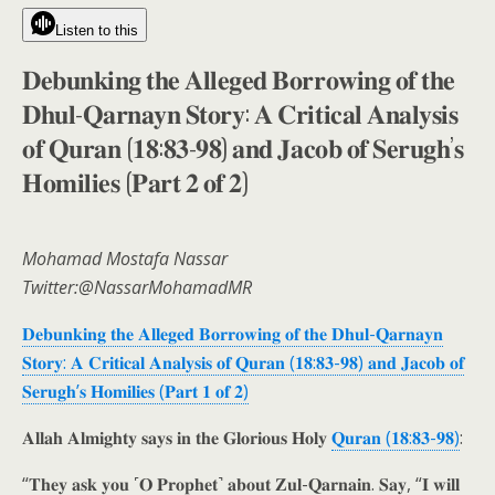
Listen to this
𝐃𝐞𝐛𝐮𝐧𝐤𝐢𝐧𝐠 𝐭𝐡𝐞 𝐀𝐥𝐥𝐞𝐠𝐞𝐝 𝐁𝐨𝐫𝐫𝐨𝐰𝐢𝐧𝐠 𝐨𝐟 𝐭𝐡𝐞
𝐃𝐡𝐮𝐥-𝐐𝐚𝐫𝐧𝐚𝐲𝐧 𝐒𝐭𝐨𝐫𝐲: 𝐀 𝐂𝐫𝐢𝐭𝐢𝐜𝐚𝐥 𝐀𝐧𝐚𝐥𝐲𝐬𝐢𝐬
𝐨𝐟 𝐐𝐮𝐫𝐚𝐧 (𝟏𝟖:𝟖𝟑-𝟗𝟖) 𝐚𝐧𝐝 𝐉𝐚𝐜𝐨𝐛 𝐨𝐟 𝐒𝐞𝐫𝐮𝐠𝐡’𝐬
𝐇𝐨𝐦𝐢𝐥𝐢𝐞𝐬 (𝐏𝐚𝐫𝐭 𝟐 𝐨𝐟 𝟐)
Mohamad Mostafa Nassar
Twitter:@NassarMohamadMR
𝐃𝐞𝐛𝐮𝐧𝐤𝐢𝐧𝐠 𝐭𝐡𝐞 𝐀𝐥𝐥𝐞𝐠𝐞𝐝 𝐁𝐨𝐫𝐫𝐨𝐰𝐢𝐧𝐠 𝐨𝐟 𝐭𝐡𝐞 𝐃𝐡𝐮𝐥-𝐐𝐚𝐫𝐧𝐚𝐲𝐧
𝐒𝐭𝐨𝐫𝐲: 𝐀 𝐂𝐫𝐢𝐭𝐢𝐜𝐚𝐥 𝐀𝐧𝐚𝐥𝐲𝐬𝐢𝐬 𝐨𝐟 𝐐𝐮𝐫𝐚𝐧 (𝟏𝟖:𝟖𝟑-𝟗𝟖) 𝐚𝐧𝐝 𝐉𝐚𝐜𝐨𝐛 𝐨𝐟
𝐒𝐞𝐫𝐮𝐠𝐡’𝐬 𝐇𝐨𝐦𝐢𝐥𝐢𝐞𝐬 (𝐏𝐚𝐫𝐭 𝟏 𝐨𝐟 𝟐)
𝐀𝐥𝐥𝐚𝐡 𝐀𝐥𝐦𝐢𝐠𝐡𝐭𝐲 𝐬𝐚𝐲𝐬 𝐢𝐧 𝐭𝐡𝐞 𝐆𝐥𝐨𝐫𝐢𝐨𝐮𝐬 𝐇𝐨𝐥𝐲
𝐐𝐮𝐫𝐚𝐧 (𝟏𝟖:𝟖𝟑-𝟗𝟖)
:
“𝐓𝐡𝐞𝐲 𝐚𝐬𝐤 𝐲𝐨𝐮 ˹𝐎 𝐏𝐫𝐨𝐩𝐡𝐞𝐭˺ 𝐚𝐛𝐨𝐮𝐭 𝐙𝐮𝐥-𝐐𝐚𝐫𝐧𝐚𝐢𝐧. 𝐒𝐚𝐲, “𝐈 𝐰𝐢𝐥𝐥