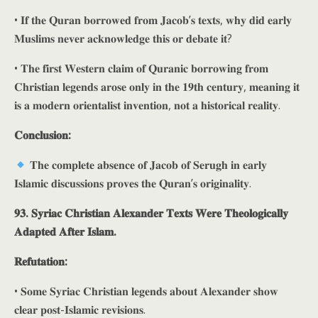
• 𝐈𝐟 𝐭𝐡𝐞 𝐐𝐮𝐫𝐚𝐧 𝐛𝐨𝐫𝐫𝐨𝐰𝐞𝐝 𝐟𝐫𝐨𝐦 𝐉𝐚𝐜𝐨𝐛’𝐬 𝐭𝐞𝐱𝐭𝐬, 𝐰𝐡𝐲 𝐝𝐢𝐝 𝐞𝐚𝐫𝐥𝐲
𝐌𝐮𝐬𝐥𝐢𝐦𝐬 𝐧𝐞𝐯𝐞𝐫 𝐚𝐜𝐤𝐧𝐨𝐰𝐥𝐞𝐝𝐠𝐞 𝐭𝐡𝐢𝐬 𝐨𝐫 𝐝𝐞𝐛𝐚𝐭𝐞 𝐢𝐭?
• 𝐓𝐡𝐞 𝐟𝐢𝐫𝐬𝐭 𝐖𝐞𝐬𝐭𝐞𝐫𝐧 𝐜𝐥𝐚𝐢𝐦 𝐨𝐟 𝐐𝐮𝐫𝐚𝐧𝐢𝐜 𝐛𝐨𝐫𝐫𝐨𝐰𝐢𝐧𝐠 𝐟𝐫𝐨𝐦
𝐂𝐡𝐫𝐢𝐬𝐭𝐢𝐚𝐧 𝐥𝐞𝐠𝐞𝐧𝐝𝐬 𝐚𝐫𝐨𝐬𝐞 𝐨𝐧𝐥𝐲 𝐢𝐧 𝐭𝐡𝐞 𝟏𝟗𝐭𝐡 𝐜𝐞𝐧𝐭𝐮𝐫𝐲, 𝐦𝐞𝐚𝐧𝐢𝐧𝐠 𝐢𝐭
𝐢𝐬 𝐚 𝐦𝐨𝐝𝐞𝐫𝐧 𝐨𝐫𝐢𝐞𝐧𝐭𝐚𝐥𝐢𝐬𝐭 𝐢𝐧𝐯𝐞𝐧𝐭𝐢𝐨𝐧, 𝐧𝐨𝐭 𝐚 𝐡𝐢𝐬𝐭𝐨𝐫𝐢𝐜𝐚𝐥 𝐫𝐞𝐚𝐥𝐢𝐭𝐲.
𝐂𝐨𝐧𝐜𝐥𝐮𝐬𝐢𝐨𝐧:
𝐓𝐡𝐞 𝐜𝐨𝐦𝐩𝐥𝐞𝐭𝐞 𝐚𝐛𝐬𝐞𝐧𝐜𝐞 𝐨𝐟 𝐉𝐚𝐜𝐨𝐛 𝐨𝐟 𝐒𝐞𝐫𝐮𝐠𝐡 𝐢𝐧 𝐞𝐚𝐫𝐥𝐲
𝐈𝐬𝐥𝐚𝐦𝐢𝐜 𝐝𝐢𝐬𝐜𝐮𝐬𝐬𝐢𝐨𝐧𝐬 𝐩𝐫𝐨𝐯𝐞𝐬 𝐭𝐡𝐞 𝐐𝐮𝐫𝐚𝐧’𝐬 𝐨𝐫𝐢𝐠𝐢𝐧𝐚𝐥𝐢𝐭𝐲.
𝟗𝟑. 𝐒𝐲𝐫𝐢𝐚𝐜 𝐂𝐡𝐫𝐢𝐬𝐭𝐢𝐚𝐧 𝐀𝐥𝐞𝐱𝐚𝐧𝐝𝐞𝐫 𝐓𝐞𝐱𝐭𝐬 𝐖𝐞𝐫𝐞 𝐓𝐡𝐞𝐨𝐥𝐨𝐠𝐢𝐜𝐚𝐥𝐥𝐲
𝐀𝐝𝐚𝐩𝐭𝐞𝐝 𝐀𝐟𝐭𝐞𝐫 𝐈𝐬𝐥𝐚𝐦.
𝐑𝐞𝐟𝐮𝐭𝐚𝐭𝐢𝐨𝐧:
• 𝐒𝐨𝐦𝐞 𝐒𝐲𝐫𝐢𝐚𝐜 𝐂𝐡𝐫𝐢𝐬𝐭𝐢𝐚𝐧 𝐥𝐞𝐠𝐞𝐧𝐝𝐬 𝐚𝐛𝐨𝐮𝐭 𝐀𝐥𝐞𝐱𝐚𝐧𝐝𝐞𝐫 𝐬𝐡𝐨𝐰
𝐜𝐥𝐞𝐚𝐫 𝐩𝐨𝐬𝐭-𝐈𝐬𝐥𝐚𝐦𝐢𝐜 𝐫𝐞𝐯𝐢𝐬𝐢𝐨𝐧𝐬.