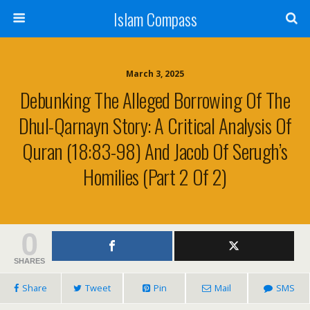
Islam Compass
March 3, 2025
Debunking The Alleged Borrowing Of The
Dhul-Qarnayn Story: A Critical Analysis Of
Quran (18:83-98) And Jacob Of Serugh’s
Homilies (Part 2 Of 2)
0
SHARES
Share
Tweet
Pin
Mail
SMS