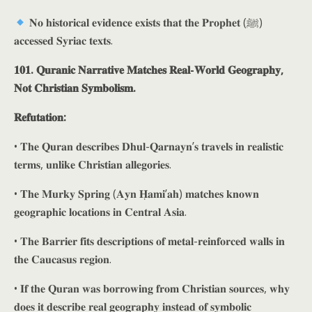
𝐍𝐨 𝐡𝐢𝐬𝐭𝐨𝐫𝐢𝐜𝐚𝐥 𝐞𝐯𝐢𝐝𝐞𝐧𝐜𝐞 𝐞𝐱𝐢𝐬𝐭𝐬 𝐭𝐡𝐚𝐭 𝐭𝐡𝐞 𝐏𝐫𝐨𝐩𝐡𝐞𝐭 (ﷺ)
𝐚𝐜𝐜𝐞𝐬𝐬𝐞𝐝 𝐒𝐲𝐫𝐢𝐚𝐜 𝐭𝐞𝐱𝐭𝐬.
𝟏𝟎𝟏. 𝐐𝐮𝐫𝐚𝐧𝐢𝐜 𝐍𝐚𝐫𝐫𝐚𝐭𝐢𝐯𝐞 𝐌𝐚𝐭𝐜𝐡𝐞𝐬 𝐑𝐞𝐚𝐥-𝐖𝐨𝐫𝐥𝐝 𝐆𝐞𝐨𝐠𝐫𝐚𝐩𝐡𝐲,
𝐍𝐨𝐭 𝐂𝐡𝐫𝐢𝐬𝐭𝐢𝐚𝐧 𝐒𝐲𝐦𝐛𝐨𝐥𝐢𝐬𝐦.
𝐑𝐞𝐟𝐮𝐭𝐚𝐭𝐢𝐨𝐧:
• 𝐓𝐡𝐞 𝐐𝐮𝐫𝐚𝐧 𝐝𝐞𝐬𝐜𝐫𝐢𝐛𝐞𝐬 𝐃𝐡𝐮𝐥-𝐐𝐚𝐫𝐧𝐚𝐲𝐧’𝐬 𝐭𝐫𝐚𝐯𝐞𝐥𝐬 𝐢𝐧 𝐫𝐞𝐚𝐥𝐢𝐬𝐭𝐢𝐜
𝐭𝐞𝐫𝐦𝐬, 𝐮𝐧𝐥𝐢𝐤𝐞 𝐂𝐡𝐫𝐢𝐬𝐭𝐢𝐚𝐧 𝐚𝐥𝐥𝐞𝐠𝐨𝐫𝐢𝐞𝐬.
• 𝐓𝐡𝐞 𝐌𝐮𝐫𝐤𝐲 𝐒𝐩𝐫𝐢𝐧𝐠 (𝐀𝐲𝐧 𝐇̣𝐚𝐦𝐢’𝐚𝐡) 𝐦𝐚𝐭𝐜𝐡𝐞𝐬 𝐤𝐧𝐨𝐰𝐧
𝐠𝐞𝐨𝐠𝐫𝐚𝐩𝐡𝐢𝐜 𝐥𝐨𝐜𝐚𝐭𝐢𝐨𝐧𝐬 𝐢𝐧 𝐂𝐞𝐧𝐭𝐫𝐚𝐥 𝐀𝐬𝐢𝐚.
• 𝐓𝐡𝐞 𝐁𝐚𝐫𝐫𝐢𝐞𝐫 𝐟𝐢𝐭𝐬 𝐝𝐞𝐬𝐜𝐫𝐢𝐩𝐭𝐢𝐨𝐧𝐬 𝐨𝐟 𝐦𝐞𝐭𝐚𝐥-𝐫𝐞𝐢𝐧𝐟𝐨𝐫𝐜𝐞𝐝 𝐰𝐚𝐥𝐥𝐬 𝐢𝐧
𝐭𝐡𝐞 𝐂𝐚𝐮𝐜𝐚𝐬𝐮𝐬 𝐫𝐞𝐠𝐢𝐨𝐧.
• 𝐈𝐟 𝐭𝐡𝐞 𝐐𝐮𝐫𝐚𝐧 𝐰𝐚𝐬 𝐛𝐨𝐫𝐫𝐨𝐰𝐢𝐧𝐠 𝐟𝐫𝐨𝐦 𝐂𝐡𝐫𝐢𝐬𝐭𝐢𝐚𝐧 𝐬𝐨𝐮𝐫𝐜𝐞𝐬, 𝐰𝐡𝐲
𝐝𝐨𝐞𝐬 𝐢𝐭 𝐝𝐞𝐬𝐜𝐫𝐢𝐛𝐞 𝐫𝐞𝐚𝐥 𝐠𝐞𝐨𝐠𝐫𝐚𝐩𝐡𝐲 𝐢𝐧𝐬𝐭𝐞𝐚𝐝 𝐨𝐟 𝐬𝐲𝐦𝐛𝐨𝐥𝐢𝐜