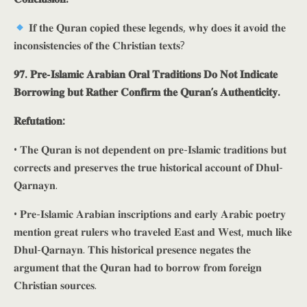
𝐈𝐟 𝐭𝐡𝐞 𝐐𝐮𝐫𝐚𝐧 𝐜𝐨𝐩𝐢𝐞𝐝 𝐭𝐡𝐞𝐬𝐞 𝐥𝐞𝐠𝐞𝐧𝐝𝐬, 𝐰𝐡𝐲 𝐝𝐨𝐞𝐬 𝐢𝐭 𝐚𝐯𝐨𝐢𝐝 𝐭𝐡𝐞
𝐢𝐧𝐜𝐨𝐧𝐬𝐢𝐬𝐭𝐞𝐧𝐜𝐢𝐞𝐬 𝐨𝐟 𝐭𝐡𝐞 𝐂𝐡𝐫𝐢𝐬𝐭𝐢𝐚𝐧 𝐭𝐞𝐱𝐭𝐬?
𝟗𝟕. 𝐏𝐫𝐞-𝐈𝐬𝐥𝐚𝐦𝐢𝐜 𝐀𝐫𝐚𝐛𝐢𝐚𝐧 𝐎𝐫𝐚𝐥 𝐓𝐫𝐚𝐝𝐢𝐭𝐢𝐨𝐧𝐬 𝐃𝐨 𝐍𝐨𝐭 𝐈𝐧𝐝𝐢𝐜𝐚𝐭𝐞
𝐁𝐨𝐫𝐫𝐨𝐰𝐢𝐧𝐠 𝐛𝐮𝐭 𝐑𝐚𝐭𝐡𝐞𝐫 𝐂𝐨𝐧𝐟𝐢𝐫𝐦 𝐭𝐡𝐞 𝐐𝐮𝐫𝐚𝐧’𝐬 𝐀𝐮𝐭𝐡𝐞𝐧𝐭𝐢𝐜𝐢𝐭𝐲.
𝐑𝐞𝐟𝐮𝐭𝐚𝐭𝐢𝐨𝐧:
• 𝐓𝐡𝐞 𝐐𝐮𝐫𝐚𝐧 𝐢𝐬 𝐧𝐨𝐭 𝐝𝐞𝐩𝐞𝐧𝐝𝐞𝐧𝐭 𝐨𝐧 𝐩𝐫𝐞-𝐈𝐬𝐥𝐚𝐦𝐢𝐜 𝐭𝐫𝐚𝐝𝐢𝐭𝐢𝐨𝐧𝐬 𝐛𝐮𝐭
𝐜𝐨𝐫𝐫𝐞𝐜𝐭𝐬 𝐚𝐧𝐝 𝐩𝐫𝐞𝐬𝐞𝐫𝐯𝐞𝐬 𝐭𝐡𝐞 𝐭𝐫𝐮𝐞 𝐡𝐢𝐬𝐭𝐨𝐫𝐢𝐜𝐚𝐥 𝐚𝐜𝐜𝐨𝐮𝐧𝐭 𝐨𝐟 𝐃𝐡𝐮𝐥-
𝐐𝐚𝐫𝐧𝐚𝐲𝐧.
• 𝐏𝐫𝐞-𝐈𝐬𝐥𝐚𝐦𝐢𝐜 𝐀𝐫𝐚𝐛𝐢𝐚𝐧 𝐢𝐧𝐬𝐜𝐫𝐢𝐩𝐭𝐢𝐨𝐧𝐬 𝐚𝐧𝐝 𝐞𝐚𝐫𝐥𝐲 𝐀𝐫𝐚𝐛𝐢𝐜 𝐩𝐨𝐞𝐭𝐫𝐲
𝐦𝐞𝐧𝐭𝐢𝐨𝐧 𝐠𝐫𝐞𝐚𝐭 𝐫𝐮𝐥𝐞𝐫𝐬 𝐰𝐡𝐨 𝐭𝐫𝐚𝐯𝐞𝐥𝐞𝐝 𝐄𝐚𝐬𝐭 𝐚𝐧𝐝 𝐖𝐞𝐬𝐭, 𝐦𝐮𝐜𝐡 𝐥𝐢𝐤𝐞
𝐃𝐡𝐮𝐥-𝐐𝐚𝐫𝐧𝐚𝐲𝐧. 𝐓𝐡𝐢𝐬 𝐡𝐢𝐬𝐭𝐨𝐫𝐢𝐜𝐚𝐥 𝐩𝐫𝐞𝐬𝐞𝐧𝐜𝐞 𝐧𝐞𝐠𝐚𝐭𝐞𝐬 𝐭𝐡𝐞
𝐚𝐫𝐠𝐮𝐦𝐞𝐧𝐭 𝐭𝐡𝐚𝐭 𝐭𝐡𝐞 𝐐𝐮𝐫𝐚𝐧 𝐡𝐚𝐝 𝐭𝐨 𝐛𝐨𝐫𝐫𝐨𝐰 𝐟𝐫𝐨𝐦 𝐟𝐨𝐫𝐞𝐢𝐠𝐧
𝐂𝐡𝐫𝐢𝐬𝐭𝐢𝐚𝐧 𝐬𝐨𝐮𝐫𝐜𝐞𝐬.