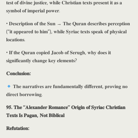
𝐭𝐞𝐬𝐭 𝐨𝐟 𝐝𝐢𝐯𝐢𝐧𝐞 𝐣𝐮𝐬𝐭𝐢𝐜𝐞, 𝐰𝐡𝐢𝐥𝐞 𝐂𝐡𝐫𝐢𝐬𝐭𝐢𝐚𝐧 𝐭𝐞𝐱𝐭𝐬 𝐩𝐫𝐞𝐬𝐞𝐧𝐭 𝐢𝐭 𝐚𝐬 𝐚
𝐬𝐲𝐦𝐛𝐨𝐥 𝐨𝐟 𝐢𝐦𝐩𝐞𝐫𝐢𝐚𝐥 𝐩𝐨𝐰𝐞𝐫.
• 𝐃𝐞𝐬𝐜𝐫𝐢𝐩𝐭𝐢𝐨𝐧 𝐨𝐟 𝐭𝐡𝐞 𝐒𝐮𝐧 → 𝐓𝐡𝐞 𝐐𝐮𝐫𝐚𝐧 𝐝𝐞𝐬𝐜𝐫𝐢𝐛𝐞𝐬 𝐩𝐞𝐫𝐜𝐞𝐩𝐭𝐢𝐨𝐧
(“𝐢𝐭 𝐚𝐩𝐩𝐞𝐚𝐫𝐞𝐝 𝐭𝐨 𝐡𝐢𝐦”), 𝐰𝐡𝐢𝐥𝐞 𝐒𝐲𝐫𝐢𝐚𝐜 𝐭𝐞𝐱𝐭𝐬 𝐬𝐩𝐞𝐚𝐤 𝐨𝐟 𝐩𝐡𝐲𝐬𝐢𝐜𝐚𝐥
𝐥𝐨𝐜𝐚𝐭𝐢𝐨𝐧𝐬.
• 𝐈𝐟 𝐭𝐡𝐞 𝐐𝐮𝐫𝐚𝐧 𝐜𝐨𝐩𝐢𝐞𝐝 𝐉𝐚𝐜𝐨𝐛 𝐨𝐟 𝐒𝐞𝐫𝐮𝐠𝐡, 𝐰𝐡𝐲 𝐝𝐨𝐞𝐬 𝐢𝐭
𝐬𝐢𝐠𝐧𝐢𝐟𝐢𝐜𝐚𝐧𝐭𝐥𝐲 𝐜𝐡𝐚𝐧𝐠𝐞 𝐤𝐞𝐲 𝐞𝐥𝐞𝐦𝐞𝐧𝐭𝐬?
𝐂𝐨𝐧𝐜𝐥𝐮𝐬𝐢𝐨𝐧:
𝐓𝐡𝐞 𝐧𝐚𝐫𝐫𝐚𝐭𝐢𝐯𝐞𝐬 𝐚𝐫𝐞 𝐟𝐮𝐧𝐝𝐚𝐦𝐞𝐧𝐭𝐚𝐥𝐥𝐲 𝐝𝐢𝐟𝐟𝐞𝐫𝐞𝐧𝐭, 𝐩𝐫𝐨𝐯𝐢𝐧𝐠 𝐧𝐨
𝐝𝐢𝐫𝐞𝐜𝐭 𝐛𝐨𝐫𝐫𝐨𝐰𝐢𝐧𝐠.
𝟗𝟓. 𝐓𝐡𝐞 “𝐀𝐥𝐞𝐱𝐚𝐧𝐝𝐞𝐫 𝐑𝐨𝐦𝐚𝐧𝐜𝐞” 𝐎𝐫𝐢𝐠𝐢𝐧 𝐨𝐟 𝐒𝐲𝐫𝐢𝐚𝐜 𝐂𝐡𝐫𝐢𝐬𝐭𝐢𝐚𝐧
𝐓𝐞𝐱𝐭𝐬 𝐈𝐬 𝐏𝐚𝐠𝐚𝐧, 𝐍𝐨𝐭 𝐁𝐢𝐛𝐥𝐢𝐜𝐚𝐥
𝐑𝐞𝐟𝐮𝐭𝐚𝐭𝐢𝐨𝐧: