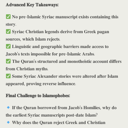
𝐀𝐝𝐯𝐚𝐧𝐜𝐞𝐝 𝐊𝐞𝐲 𝐓𝐚𝐤𝐞𝐚𝐰𝐚𝐲𝐬:
𝐍𝐨 𝐩𝐫𝐞-𝐈𝐬𝐥𝐚𝐦𝐢𝐜 𝐒𝐲𝐫𝐢𝐚𝐜 𝐦𝐚𝐧𝐮𝐬𝐜𝐫𝐢𝐩𝐭 𝐞𝐱𝐢𝐬𝐭𝐬 𝐜𝐨𝐧𝐭𝐚𝐢𝐧𝐢𝐧𝐠 𝐭𝐡𝐢𝐬
𝐬𝐭𝐨𝐫𝐲.
𝐒𝐲𝐫𝐢𝐚𝐜 𝐂𝐡𝐫𝐢𝐬𝐭𝐢𝐚𝐧 𝐥𝐞𝐠𝐞𝐧𝐝𝐬 𝐝𝐞𝐫𝐢𝐯𝐞 𝐟𝐫𝐨𝐦 𝐆𝐫𝐞𝐞𝐤 𝐩𝐚𝐠𝐚𝐧
𝐬𝐨𝐮𝐫𝐜𝐞𝐬, 𝐰𝐡𝐢𝐜𝐡 𝐈𝐬𝐥𝐚𝐦 𝐫𝐞𝐣𝐞𝐜𝐭𝐬.
𝐋𝐢𝐧𝐠𝐮𝐢𝐬𝐭𝐢𝐜 𝐚𝐧𝐝 𝐠𝐞𝐨𝐠𝐫𝐚𝐩𝐡𝐢𝐜 𝐛𝐚𝐫𝐫𝐢𝐞𝐫𝐬 𝐦𝐚𝐝𝐞 𝐚𝐜𝐜𝐞𝐬𝐬 𝐭𝐨
𝐉𝐚𝐜𝐨𝐛’𝐬 𝐭𝐞𝐱𝐭𝐬 𝐢𝐦𝐩𝐨𝐬𝐬𝐢𝐛𝐥𝐞 𝐟𝐨𝐫 𝐩𝐫𝐞-𝐈𝐬𝐥𝐚𝐦𝐢𝐜 𝐀𝐫𝐚𝐛𝐬.
𝐓𝐡𝐞 𝐐𝐮𝐫𝐚𝐧’𝐬 𝐬𝐭𝐫𝐮𝐜𝐭𝐮𝐫𝐞𝐝 𝐚𝐧𝐝 𝐦𝐨𝐧𝐨𝐭𝐡𝐞𝐢𝐬𝐭𝐢𝐜 𝐚𝐜𝐜𝐨𝐮𝐧𝐭 𝐝𝐢𝐟𝐟𝐞𝐫𝐬
𝐟𝐫𝐨𝐦 𝐂𝐡𝐫𝐢𝐬𝐭𝐢𝐚𝐧 𝐦𝐲𝐭𝐡𝐬.
𝐒𝐨𝐦𝐞 𝐒𝐲𝐫𝐢𝐚𝐜 𝐀𝐥𝐞𝐱𝐚𝐧𝐝𝐞𝐫 𝐬𝐭𝐨𝐫𝐢𝐞𝐬 𝐰𝐞𝐫𝐞 𝐚𝐥𝐭𝐞𝐫𝐞𝐝 𝐚𝐟𝐭𝐞𝐫 𝐈𝐬𝐥𝐚𝐦
𝐚𝐩𝐩𝐞𝐚𝐫𝐞𝐝, 𝐩𝐫𝐨𝐯𝐢𝐧𝐠 𝐫𝐞𝐯𝐞𝐫𝐬𝐞 𝐢𝐧𝐟𝐥𝐮𝐞𝐧𝐜𝐞.
𝐅𝐢𝐧𝐚𝐥 𝐂𝐡𝐚𝐥𝐥𝐞𝐧𝐠𝐞 𝐭𝐨 𝐈𝐬𝐥𝐚𝐦𝐨𝐩𝐡𝐨𝐛𝐞𝐬:
𝐈𝐟 𝐭𝐡𝐞 𝐐𝐮𝐫𝐚𝐧 𝐛𝐨𝐫𝐫𝐨𝐰𝐞𝐝 𝐟𝐫𝐨𝐦 𝐉𝐚𝐜𝐨𝐛’𝐬 𝐇𝐨𝐦𝐢𝐥𝐢𝐞𝐬, 𝐰𝐡𝐲 𝐝𝐨
𝐭𝐡𝐞 𝐞𝐚𝐫𝐥𝐢𝐞𝐬𝐭 𝐒𝐲𝐫𝐢𝐚𝐜 𝐦𝐚𝐧𝐮𝐬𝐜𝐫𝐢𝐩𝐭𝐬 𝐩𝐨𝐬𝐭-𝐝𝐚𝐭𝐞 𝐈𝐬𝐥𝐚𝐦?
𝐖𝐡𝐲 𝐝𝐨𝐞𝐬 𝐭𝐡𝐞 𝐐𝐮𝐫𝐚𝐧 𝐫𝐞𝐣𝐞𝐜𝐭 𝐆𝐫𝐞𝐞𝐤 𝐚𝐧𝐝 𝐂𝐡𝐫𝐢𝐬𝐭𝐢𝐚𝐧