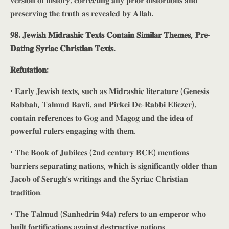
𝐯𝐞𝐫𝐬𝐢𝐨𝐧 𝐨𝐟 𝐡𝐢𝐬𝐭𝐨𝐫𝐲, 𝐜𝐨𝐫𝐫𝐞𝐜𝐭𝐢𝐧𝐠 𝐚𝐧𝐲 𝐩𝐫𝐢𝐨𝐫 𝐝𝐢𝐬𝐭𝐨𝐫𝐭𝐢𝐨𝐧𝐬 𝐚𝐧𝐝
𝐩𝐫𝐞𝐬𝐞𝐫𝐯𝐢𝐧𝐠 𝐭𝐡𝐞 𝐭𝐫𝐮𝐭𝐡 𝐚𝐬 𝐫𝐞𝐯𝐞𝐚𝐥𝐞𝐝 𝐛𝐲 𝐀𝐥𝐥𝐚𝐡.
𝟗𝟖. 𝐉𝐞𝐰𝐢𝐬𝐡 𝐌𝐢𝐝𝐫𝐚𝐬𝐡𝐢𝐜 𝐓𝐞𝐱𝐭𝐬 𝐂𝐨𝐧𝐭𝐚𝐢𝐧 𝐒𝐢𝐦𝐢𝐥𝐚𝐫 𝐓𝐡𝐞𝐦𝐞𝐬, 𝐏𝐫𝐞-
𝐃𝐚𝐭𝐢𝐧𝐠 𝐒𝐲𝐫𝐢𝐚𝐜 𝐂𝐡𝐫𝐢𝐬𝐭𝐢𝐚𝐧 𝐓𝐞𝐱𝐭𝐬.
𝐑𝐞𝐟𝐮𝐭𝐚𝐭𝐢𝐨𝐧:
• 𝐄𝐚𝐫𝐥𝐲 𝐉𝐞𝐰𝐢𝐬𝐡 𝐭𝐞𝐱𝐭𝐬, 𝐬𝐮𝐜𝐡 𝐚𝐬 𝐌𝐢𝐝𝐫𝐚𝐬𝐡𝐢𝐜 𝐥𝐢𝐭𝐞𝐫𝐚𝐭𝐮𝐫𝐞 (𝐆𝐞𝐧𝐞𝐬𝐢𝐬
𝐑𝐚𝐛𝐛𝐚𝐡, 𝐓𝐚𝐥𝐦𝐮𝐝 𝐁𝐚𝐯𝐥𝐢, 𝐚𝐧𝐝 𝐏𝐢𝐫𝐤𝐞𝐢 𝐃𝐞-𝐑𝐚𝐛𝐛𝐢 𝐄𝐥𝐢𝐞𝐳𝐞𝐫),
𝐜𝐨𝐧𝐭𝐚𝐢𝐧 𝐫𝐞𝐟𝐞𝐫𝐞𝐧𝐜𝐞𝐬 𝐭𝐨 𝐆𝐨𝐠 𝐚𝐧𝐝 𝐌𝐚𝐠𝐨𝐠 𝐚𝐧𝐝 𝐭𝐡𝐞 𝐢𝐝𝐞𝐚 𝐨𝐟
𝐩𝐨𝐰𝐞𝐫𝐟𝐮𝐥 𝐫𝐮𝐥𝐞𝐫𝐬 𝐞𝐧𝐠𝐚𝐠𝐢𝐧𝐠 𝐰𝐢𝐭𝐡 𝐭𝐡𝐞𝐦.
• 𝐓𝐡𝐞 𝐁𝐨𝐨𝐤 𝐨𝐟 𝐉𝐮𝐛𝐢𝐥𝐞𝐞𝐬 (𝟐𝐧𝐝 𝐜𝐞𝐧𝐭𝐮𝐫𝐲 𝐁𝐂𝐄) 𝐦𝐞𝐧𝐭𝐢𝐨𝐧𝐬
𝐛𝐚𝐫𝐫𝐢𝐞𝐫𝐬 𝐬𝐞𝐩𝐚𝐫𝐚𝐭𝐢𝐧𝐠 𝐧𝐚𝐭𝐢𝐨𝐧𝐬, 𝐰𝐡𝐢𝐜𝐡 𝐢𝐬 𝐬𝐢𝐠𝐧𝐢𝐟𝐢𝐜𝐚𝐧𝐭𝐥𝐲 𝐨𝐥𝐝𝐞𝐫 𝐭𝐡𝐚𝐧
𝐉𝐚𝐜𝐨𝐛 𝐨𝐟 𝐒𝐞𝐫𝐮𝐠𝐡’𝐬 𝐰𝐫𝐢𝐭𝐢𝐧𝐠𝐬 𝐚𝐧𝐝 𝐭𝐡𝐞 𝐒𝐲𝐫𝐢𝐚𝐜 𝐂𝐡𝐫𝐢𝐬𝐭𝐢𝐚𝐧
𝐭𝐫𝐚𝐝𝐢𝐭𝐢𝐨𝐧.
• 𝐓𝐡𝐞 𝐓𝐚𝐥𝐦𝐮𝐝 (𝐒𝐚𝐧𝐡𝐞𝐝𝐫𝐢𝐧 𝟗𝟒𝐚) 𝐫𝐞𝐟𝐞𝐫𝐬 𝐭𝐨 𝐚𝐧 𝐞𝐦𝐩𝐞𝐫𝐨𝐫 𝐰𝐡𝐨
𝐛𝐮𝐢𝐥𝐭 𝐟𝐨𝐫𝐭𝐢𝐟𝐢𝐜𝐚𝐭𝐢𝐨𝐧𝐬 𝐚𝐠𝐚𝐢𝐧𝐬𝐭 𝐝𝐞𝐬𝐭𝐫𝐮𝐜𝐭𝐢𝐯𝐞 𝐧𝐚𝐭𝐢𝐨𝐧𝐬,