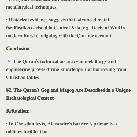
𝐦𝐞𝐭𝐚𝐥𝐥𝐮𝐫𝐠𝐢𝐜𝐚𝐥 𝐭𝐞𝐜𝐡𝐧𝐢𝐪𝐮𝐞𝐬.
• 𝐇𝐢𝐬𝐭𝐨𝐫𝐢𝐜𝐚𝐥 𝐞𝐯𝐢𝐝𝐞𝐧𝐜𝐞 𝐬𝐮𝐠𝐠𝐞𝐬𝐭𝐬 𝐭𝐡𝐚𝐭 𝐚𝐝𝐯𝐚𝐧𝐜𝐞𝐝 𝐦𝐞𝐭𝐚𝐥
𝐟𝐨𝐫𝐭𝐢𝐟𝐢𝐜𝐚𝐭𝐢𝐨𝐧𝐬 𝐞𝐱𝐢𝐬𝐭𝐞𝐝 𝐢𝐧 𝐂𝐞𝐧𝐭𝐫𝐚𝐥 𝐀𝐬𝐢𝐚 (𝐞.𝐠., 𝐃𝐞𝐫𝐛𝐞𝐧𝐭 𝐖𝐚𝐥𝐥 𝐢𝐧
𝐦𝐨𝐝𝐞𝐫𝐧 𝐑𝐮𝐬𝐬𝐢𝐚), 𝐚𝐥𝐢𝐠𝐧𝐢𝐧𝐠 𝐰𝐢𝐭𝐡 𝐭𝐡𝐞 𝐐𝐮𝐫𝐚𝐧𝐢𝐜 𝐚𝐜𝐜𝐨𝐮𝐧𝐭.
𝐂𝐨𝐧𝐜𝐥𝐮𝐬𝐢𝐨𝐧:
𝐓𝐡𝐞 𝐐𝐮𝐫𝐚𝐧’𝐬 𝐭𝐞𝐜𝐡𝐧𝐢𝐜𝐚𝐥 𝐚𝐜𝐜𝐮𝐫𝐚𝐜𝐲 𝐢𝐧 𝐦𝐞𝐭𝐚𝐥𝐥𝐮𝐫𝐠𝐲 𝐚𝐧𝐝
𝐞𝐧𝐠𝐢𝐧𝐞𝐞𝐫𝐢𝐧𝐠 𝐩𝐫𝐨𝐯𝐞𝐬 𝐝𝐢𝐯𝐢𝐧𝐞 𝐤𝐧𝐨𝐰𝐥𝐞𝐝𝐠𝐞, 𝐧𝐨𝐭 𝐛𝐨𝐫𝐫𝐨𝐰𝐢𝐧𝐠 𝐟𝐫𝐨𝐦
𝐂𝐡𝐫𝐢𝐬𝐭𝐢𝐚𝐧 𝐟𝐚𝐛𝐥𝐞𝐬.
𝟖𝟐. 𝐓𝐡𝐞 𝐐𝐮𝐫𝐚𝐧’𝐬 𝐆𝐨𝐠 𝐚𝐧𝐝 𝐌𝐚𝐠𝐨𝐠 𝐀𝐫𝐞 𝐃𝐞𝐬𝐜𝐫𝐢𝐛𝐞𝐝 𝐢𝐧 𝐚 𝐔𝐧𝐢𝐪𝐮𝐞
𝐄𝐬𝐜𝐡𝐚𝐭𝐨𝐥𝐨𝐠𝐢𝐜𝐚𝐥 𝐂𝐨𝐧𝐭𝐞𝐱𝐭.
𝐑𝐞𝐟𝐮𝐭𝐚𝐭𝐢𝐨𝐧:
• 𝐈𝐧 𝐂𝐡𝐫𝐢𝐬𝐭𝐢𝐚𝐧 𝐭𝐞𝐱𝐭𝐬, 𝐀𝐥𝐞𝐱𝐚𝐧𝐝𝐞𝐫’𝐬 𝐛𝐚𝐫𝐫𝐢𝐞𝐫 𝐢𝐬 𝐩𝐫𝐢𝐦𝐚𝐫𝐢𝐥𝐲 𝐚
𝐦𝐢𝐥𝐢𝐭𝐚𝐫𝐲 𝐟𝐨𝐫𝐭𝐢𝐟𝐢𝐜𝐚𝐭𝐢𝐨𝐧.