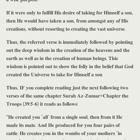
𝐈𝐟 𝐢𝐭 𝐰𝐞𝐫𝐞 𝐨𝐧𝐥𝐲 𝐭𝐨 𝐟𝐮𝐥𝐟𝐢𝐥𝐥 𝐇𝐢𝐬 𝐝𝐞𝐬𝐢𝐫𝐞 𝐨𝐟 𝐭𝐚𝐤𝐢𝐧𝐠 𝐟𝐨𝐫 𝐇𝐢𝐦𝐬𝐞𝐥𝐟 𝐚 𝐬𝐨𝐧,
𝐭𝐡𝐞𝐧 𝐇𝐞 𝐰𝐨𝐮𝐥𝐝 𝐡𝐚𝐯𝐞 𝐭𝐚𝐤𝐞𝐧 𝐚 𝐬𝐨𝐧, 𝐟𝐫𝐨𝐦 𝐚𝐦𝐨𝐧𝐠𝐬𝐭 𝐚𝐧𝐲 𝐨𝐟 𝐇𝐢𝐬
𝐜𝐫𝐞𝐚𝐭𝐢𝐨𝐧𝐬, 𝐰𝐢𝐭𝐡𝐨𝐮𝐭 𝐫𝐞𝐬𝐨𝐫𝐭𝐢𝐧𝐠 𝐭𝐨 𝐜𝐫𝐞𝐚𝐭𝐢𝐧𝐠 𝐭𝐡𝐞 𝐯𝐚𝐬𝐭 𝐮𝐧𝐢𝐯𝐞𝐫𝐬𝐞.
𝐓𝐡𝐮𝐬, 𝐭𝐡𝐞 𝐫𝐞𝐟𝐞𝐫𝐫𝐞𝐝 𝐯𝐞𝐫𝐬𝐞 𝐢𝐬 𝐢𝐦𝐦𝐞𝐝𝐢𝐚𝐭𝐞𝐥𝐲 𝐟𝐨𝐥𝐥𝐨𝐰𝐞𝐝 𝐛𝐲 𝐩𝐨𝐢𝐧𝐭𝐢𝐧𝐠
𝐨𝐮𝐭 𝐭𝐡𝐞 𝐝𝐞𝐞𝐩 𝐰𝐢𝐬𝐝𝐨𝐦 𝐢𝐧 𝐭𝐡𝐞 𝐜𝐫𝐞𝐚𝐭𝐢𝐨𝐧 𝐨𝐟 𝐭𝐡𝐞 𝐡𝐞𝐚𝐯𝐞𝐧𝐬 𝐚𝐧𝐝 𝐭𝐡𝐞
𝐞𝐚𝐫𝐭𝐡 𝐚𝐬 𝐰𝐞𝐥𝐥 𝐚𝐬 𝐢𝐧 𝐭𝐡𝐞 𝐜𝐫𝐞𝐚𝐭𝐢𝐨𝐧 𝐨𝐟 𝐡𝐮𝐦𝐚𝐧 𝐛𝐞𝐢𝐧𝐠𝐬. 𝐓𝐡𝐢𝐬
𝐰𝐢𝐬𝐝𝐨𝐦 𝐢𝐬 𝐩𝐨𝐢𝐧𝐭𝐞𝐝 𝐨𝐮𝐭 𝐭𝐨 𝐬𝐡𝐨𝐰 𝐭𝐡𝐞 𝐟𝐨𝐥𝐥𝐲 𝐢𝐧 𝐭𝐡𝐞 𝐛𝐞𝐥𝐢𝐞𝐟 𝐭𝐡𝐚𝐭 𝐆𝐨𝐝
𝐜𝐫𝐞𝐚𝐭𝐞𝐝 𝐭𝐡𝐞 𝐔𝐧𝐢𝐯𝐞𝐫𝐬𝐞 𝐭𝐨 𝐭𝐚𝐤𝐞 𝐟𝐨𝐫 𝐇𝐢𝐦𝐬𝐞𝐥𝐟 𝐚 𝐬𝐨𝐧.
𝐓𝐡𝐮𝐬, 𝐈𝐅 𝐲𝐨𝐮 𝐜𝐨𝐦𝐩𝐥𝐞𝐭𝐞 𝐫𝐞𝐚𝐝𝐢𝐧𝐠 𝐣𝐮𝐬𝐭 𝐭𝐡𝐞 𝐧𝐞𝐱𝐭 𝐟𝐨𝐥𝐥𝐨𝐰𝐢𝐧𝐠 𝐭𝐰𝐨
𝐯𝐞𝐫𝐬𝐞𝐬 𝐨𝐟 𝐭𝐡𝐞 𝐬𝐚𝐦𝐞 𝐜𝐡𝐚𝐩𝐭𝐞𝐫 𝐒𝐮𝐫𝐚𝐡 𝐀𝐳-𝐙𝐮𝐦𝐚𝐫=𝐂𝐡𝐚𝐩𝐭𝐞𝐫 𝐭𝐡𝐞
𝐓𝐫𝐨𝐨𝐩𝐬 (𝟑𝟗:𝟓-𝟔) 𝐢𝐭 𝐫𝐞𝐚𝐝𝐬 𝐚𝐬 𝐟𝐨𝐥𝐥𝐨𝐰𝐬:
“𝐇𝐞 𝐜𝐫𝐞𝐚𝐭𝐞𝐝 𝐲𝐨𝐮 ˹𝐚𝐥𝐥˺ 𝐟𝐫𝐨𝐦 𝐚 𝐬𝐢𝐧𝐠𝐥𝐞 𝐬𝐨𝐮𝐥, 𝐭𝐡𝐞𝐧 𝐟𝐫𝐨𝐦 𝐢𝐭 𝐇𝐞
𝐦𝐚𝐝𝐞 𝐢𝐭𝐬 𝐦𝐚𝐭𝐞. 𝐀𝐧𝐝 𝐇𝐞 𝐩𝐫𝐨𝐝𝐮𝐜𝐞𝐝 𝐟𝐨𝐫 𝐲𝐨𝐮 𝐟𝐨𝐮𝐫 𝐩𝐚𝐢𝐫𝐬 𝐨𝐟
𝐜𝐚𝐭𝐭𝐥𝐞. 𝐇𝐞 𝐜𝐫𝐞𝐚𝐭𝐞𝐬 𝐲𝐨𝐮 𝐢𝐧 𝐭𝐡𝐞 𝐰𝐨𝐦𝐛𝐬 𝐨𝐟 𝐲𝐨𝐮𝐫 𝐦𝐨𝐭𝐡𝐞𝐫𝐬 ˹𝐢𝐧