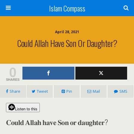
Islam Compass
April 28, 2021
Could Allah Have Son Or Daughter?
0
SHARES
Share
Tweet
Pin
Mail
SMS
Listen to this
𝐂𝐨𝐮𝐥𝐝 𝐀𝐥𝐥𝐚𝐡 𝐡𝐚𝐯𝐞 𝐒𝐨𝐧 𝐨𝐫 𝐝𝐚𝐮𝐠𝐡𝐭𝐞𝐫?