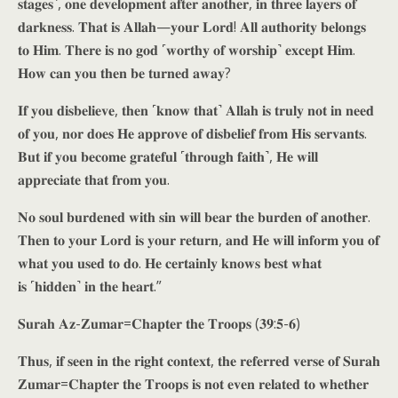
𝐬𝐭𝐚𝐠𝐞𝐬˺, 𝐨𝐧𝐞 𝐝𝐞𝐯𝐞𝐥𝐨𝐩𝐦𝐞𝐧𝐭 𝐚𝐟𝐭𝐞𝐫 𝐚𝐧𝐨𝐭𝐡𝐞𝐫, 𝐢𝐧 𝐭𝐡𝐫𝐞𝐞 𝐥𝐚𝐲𝐞𝐫𝐬 𝐨𝐟
𝐝𝐚𝐫𝐤𝐧𝐞𝐬𝐬. 𝐓𝐡𝐚𝐭 𝐢𝐬 𝐀𝐥𝐥𝐚𝐡—𝐲𝐨𝐮𝐫 𝐋𝐨𝐫𝐝! 𝐀𝐥𝐥 𝐚𝐮𝐭𝐡𝐨𝐫𝐢𝐭𝐲 𝐛𝐞𝐥𝐨𝐧𝐠𝐬
𝐭𝐨 𝐇𝐢𝐦. 𝐓𝐡𝐞𝐫𝐞 𝐢𝐬 𝐧𝐨 𝐠𝐨𝐝 ˹𝐰𝐨𝐫𝐭𝐡𝐲 𝐨𝐟 𝐰𝐨𝐫𝐬𝐡𝐢𝐩˺ 𝐞𝐱𝐜𝐞𝐩𝐭 𝐇𝐢𝐦.
𝐇𝐨𝐰 𝐜𝐚𝐧 𝐲𝐨𝐮 𝐭𝐡𝐞𝐧 𝐛𝐞 𝐭𝐮𝐫𝐧𝐞𝐝 𝐚𝐰𝐚𝐲?
𝐈𝐟 𝐲𝐨𝐮 𝐝𝐢𝐬𝐛𝐞𝐥𝐢𝐞𝐯𝐞, 𝐭𝐡𝐞𝐧 ˹𝐤𝐧𝐨𝐰 𝐭𝐡𝐚𝐭˺ 𝐀𝐥𝐥𝐚𝐡 𝐢𝐬 𝐭𝐫𝐮𝐥𝐲 𝐧𝐨𝐭 𝐢𝐧 𝐧𝐞𝐞𝐝
𝐨𝐟 𝐲𝐨𝐮, 𝐧𝐨𝐫 𝐝𝐨𝐞𝐬 𝐇𝐞 𝐚𝐩𝐩𝐫𝐨𝐯𝐞 𝐨𝐟 𝐝𝐢𝐬𝐛𝐞𝐥𝐢𝐞𝐟 𝐟𝐫𝐨𝐦 𝐇𝐢𝐬 𝐬𝐞𝐫𝐯𝐚𝐧𝐭𝐬.
𝐁𝐮𝐭 𝐢𝐟 𝐲𝐨𝐮 𝐛𝐞𝐜𝐨𝐦𝐞 𝐠𝐫𝐚𝐭𝐞𝐟𝐮𝐥 ˹𝐭𝐡𝐫𝐨𝐮𝐠𝐡 𝐟𝐚𝐢𝐭𝐡˺, 𝐇𝐞 𝐰𝐢𝐥𝐥
𝐚𝐩𝐩𝐫𝐞𝐜𝐢𝐚𝐭𝐞 𝐭𝐡𝐚𝐭 𝐟𝐫𝐨𝐦 𝐲𝐨𝐮.
𝐍𝐨 𝐬𝐨𝐮𝐥 𝐛𝐮𝐫𝐝𝐞𝐧𝐞𝐝 𝐰𝐢𝐭𝐡 𝐬𝐢𝐧 𝐰𝐢𝐥𝐥 𝐛𝐞𝐚𝐫 𝐭𝐡𝐞 𝐛𝐮𝐫𝐝𝐞𝐧 𝐨𝐟 𝐚𝐧𝐨𝐭𝐡𝐞𝐫.
𝐓𝐡𝐞𝐧 𝐭𝐨 𝐲𝐨𝐮𝐫 𝐋𝐨𝐫𝐝 𝐢𝐬 𝐲𝐨𝐮𝐫 𝐫𝐞𝐭𝐮𝐫𝐧, 𝐚𝐧𝐝 𝐇𝐞 𝐰𝐢𝐥𝐥 𝐢𝐧𝐟𝐨𝐫𝐦 𝐲𝐨𝐮 𝐨𝐟
𝐰𝐡𝐚𝐭 𝐲𝐨𝐮 𝐮𝐬𝐞𝐝 𝐭𝐨 𝐝𝐨. 𝐇𝐞 𝐜𝐞𝐫𝐭𝐚𝐢𝐧𝐥𝐲 𝐤𝐧𝐨𝐰𝐬 𝐛𝐞𝐬𝐭 𝐰𝐡𝐚𝐭
𝐢𝐬 ˹𝐡𝐢𝐝𝐝𝐞𝐧˺ 𝐢𝐧 𝐭𝐡𝐞 𝐡𝐞𝐚𝐫𝐭.”
𝐒𝐮𝐫𝐚𝐡 𝐀𝐳-𝐙𝐮𝐦𝐚𝐫=𝐂𝐡𝐚𝐩𝐭𝐞𝐫 𝐭𝐡𝐞 𝐓𝐫𝐨𝐨𝐩𝐬 (𝟑𝟗:𝟓-𝟔)
𝐓𝐡𝐮𝐬, 𝐢𝐟 𝐬𝐞𝐞𝐧 𝐢𝐧 𝐭𝐡𝐞 𝐫𝐢𝐠𝐡𝐭 𝐜𝐨𝐧𝐭𝐞𝐱𝐭, 𝐭𝐡𝐞 𝐫𝐞𝐟𝐞𝐫𝐫𝐞𝐝 𝐯𝐞𝐫𝐬𝐞 𝐨𝐟 𝐒𝐮𝐫𝐚𝐡
𝐙𝐮𝐦𝐚𝐫=𝐂𝐡𝐚𝐩𝐭𝐞𝐫 𝐭𝐡𝐞 𝐓𝐫𝐨𝐨𝐩𝐬 𝐢𝐬 𝐧𝐨𝐭 𝐞𝐯𝐞𝐧 𝐫𝐞𝐥𝐚𝐭𝐞𝐝 𝐭𝐨 𝐰𝐡𝐞𝐭𝐡𝐞𝐫