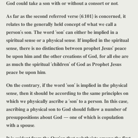
𝐆𝐨𝐝 𝐜𝐨𝐮𝐥𝐝 𝐭𝐚𝐤𝐞 𝐚 𝐬𝐨𝐧 𝐰𝐢𝐭𝐡 𝐨𝐫 𝐰𝐢𝐭𝐡𝐨𝐮𝐭 𝐚 𝐜𝐨𝐧𝐬𝐨𝐫𝐭 𝐨𝐫 𝐧𝐨𝐭.
𝐀𝐬 𝐟𝐚𝐫 𝐚𝐬 𝐭𝐡𝐞 𝐬𝐞𝐜𝐨𝐧𝐝 𝐫𝐞𝐟𝐞𝐫𝐫𝐞𝐝 𝐯𝐞𝐫𝐬𝐞 (𝟔:𝟏𝟎𝟏) 𝐢𝐬 𝐜𝐨𝐧𝐜𝐞𝐫𝐧𝐞𝐝, 𝐢𝐭
𝐫𝐞𝐥𝐚𝐭𝐞𝐬 𝐭𝐨 𝐭𝐡𝐞 𝐠𝐞𝐧𝐞𝐫𝐚𝐥𝐥𝐲 𝐡𝐞𝐥𝐝 𝐜𝐨𝐧𝐜𝐞𝐩𝐭 𝐨𝐟 𝐰𝐡𝐚𝐭 𝐰𝐞 𝐜𝐚𝐥𝐥 𝐚
𝐩𝐞𝐫𝐬𝐨𝐧’𝐬 𝐬𝐨𝐧. 𝐓𝐡𝐞 𝐰𝐨𝐫𝐝 ‘𝐬𝐨𝐧’ 𝐜𝐚𝐧 𝐞𝐢𝐭𝐡𝐞𝐫 𝐛𝐞 𝐢𝐦𝐩𝐥𝐢𝐞𝐝 𝐢𝐧 𝐚
𝐬𝐩𝐢𝐫𝐢𝐭𝐮𝐚𝐥 𝐬𝐞𝐧𝐬𝐞 𝐨𝐫 𝐚 𝐩𝐡𝐲𝐬𝐢𝐜𝐚𝐥 𝐬𝐞𝐧𝐬𝐞. 𝐈𝐟 𝐢𝐦𝐩𝐥𝐢𝐞𝐝 𝐢𝐧 𝐭𝐡𝐞 𝐬𝐩𝐢𝐫𝐢𝐭𝐮𝐚𝐥
𝐬𝐞𝐧𝐬𝐞, 𝐭𝐡𝐞𝐫𝐞 𝐢𝐬 𝐧𝐨 𝐝𝐢𝐬𝐭𝐢𝐧𝐜𝐭𝐢𝐨𝐧 𝐛𝐞𝐭𝐰𝐞𝐞𝐧 𝐩𝐫𝐨𝐩𝐡𝐞𝐭 𝐉𝐞𝐬𝐮𝐬’ 𝐩𝐞𝐚𝐜𝐞
𝐛𝐞 𝐮𝐩𝐨𝐧 𝐡𝐢𝐦 𝐚𝐧𝐝 𝐭𝐡𝐞 𝐨𝐭𝐡𝐞𝐫 𝐜𝐫𝐞𝐚𝐭𝐢𝐨𝐧𝐬 𝐨𝐟 𝐆𝐨𝐝, 𝐟𝐨𝐫 𝐚𝐥𝐥 𝐞𝐥𝐬𝐞 𝐚𝐫𝐞
𝐚𝐬 𝐦𝐮𝐜𝐡 𝐭𝐡𝐞 𝐬𝐩𝐢𝐫𝐢𝐭𝐮𝐚𝐥 ‘𝐜𝐡𝐢𝐥𝐝𝐫𝐞𝐧’ 𝐨𝐟 𝐆𝐨𝐝 𝐚𝐬 𝐏𝐫𝐨𝐩𝐡𝐞𝐭 𝐉𝐞𝐬𝐮𝐬
𝐩𝐞𝐚𝐜𝐞 𝐛𝐞 𝐮𝐩𝐨𝐧 𝐡𝐢𝐦.
𝐎𝐧 𝐭𝐡𝐞 𝐜𝐨𝐧𝐭𝐫𝐚𝐫𝐲, 𝐢𝐟 𝐭𝐡𝐞 𝐰𝐨𝐫𝐝 ‘𝐬𝐨𝐧’ 𝐢𝐬 𝐢𝐦𝐩𝐥𝐢𝐞𝐝 𝐢𝐧 𝐭𝐡𝐞 𝐩𝐡𝐲𝐬𝐢𝐜𝐚𝐥
𝐬𝐞𝐧𝐬𝐞, 𝐭𝐡𝐞𝐧 𝐢𝐭 𝐬𝐡𝐨𝐮𝐥𝐝 𝐛𝐞 𝐚𝐜𝐜𝐨𝐫𝐝𝐢𝐧𝐠 𝐭𝐨 𝐭𝐡𝐞 𝐬𝐚𝐦𝐞 𝐩𝐫𝐢𝐧𝐜𝐢𝐩𝐥𝐞𝐬 𝐨𝐧
𝐰𝐡𝐢𝐜𝐡 𝐰𝐞 𝐩𝐡𝐲𝐬𝐢𝐜𝐚𝐥𝐥𝐲 𝐚𝐬𝐜𝐫𝐢𝐛𝐞 𝐚 ‘𝐬𝐨𝐧’ 𝐭𝐨 𝐚 𝐩𝐞𝐫𝐬𝐨𝐧. 𝐈𝐧 𝐭𝐡𝐢𝐬 𝐜𝐚𝐬𝐞,
𝐚𝐬𝐜𝐫𝐢𝐛𝐢𝐧𝐠 𝐚 𝐩𝐡𝐲𝐬𝐢𝐜𝐚𝐥 𝐬𝐨𝐧 𝐭𝐨 𝐆𝐨𝐝 𝐬𝐡𝐨𝐮𝐥𝐝 𝐟𝐨𝐥𝐥𝐨𝐰 𝐚 𝐧𝐮𝐦𝐛𝐞𝐫 𝐨𝐟
𝐩𝐫𝐞𝐬𝐮𝐩𝐩𝐨𝐬𝐢𝐭𝐢𝐨𝐧𝐬 𝐚𝐛𝐨𝐮𝐭 𝐆𝐨𝐝 — 𝐨𝐧𝐞 𝐨𝐟 𝐰𝐡𝐢𝐜𝐡 𝐢𝐬 𝐜𝐨𝐩𝐮𝐥𝐚𝐭𝐢𝐨𝐧
𝐰𝐢𝐭𝐡 𝐚 𝐬𝐩𝐨𝐮𝐬𝐞.