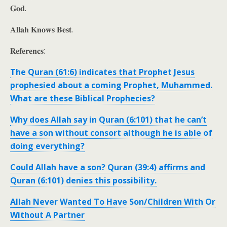
𝐆𝐨𝐝.
𝐀𝐥𝐥𝐚𝐡 𝐊𝐧𝐨𝐰𝐬 𝐁𝐞𝐬𝐭.
𝐑𝐞𝐟𝐞𝐫𝐞𝐧𝐜𝐬:
The Quran (61:6) indicates that Prophet Jesus
prophesied about a coming Prophet, Muhammed.
What are these Biblical Prophecies?
Why does Allah say in Quran (6:101) that he can’t
have a son without consort although he is able of
doing everything?
Could Allah have a son? Quran (39:4) affirms and
Quran (6:101) denies this possibility.
Allah Never Wanted To Have Son/Children With Or
Without A Partner