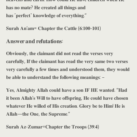
𝐡𝐚𝐬 𝐧𝐨 𝐦𝐚𝐭𝐞? 𝐇𝐞 𝐜𝐫𝐞𝐚𝐭𝐞𝐝 𝐚𝐥𝐥 𝐭𝐡𝐢𝐧𝐠𝐬 𝐚𝐧𝐝
𝐡𝐚𝐬 ˹𝐩𝐞𝐫𝐟𝐞𝐜𝐭˺ 𝐤𝐧𝐨𝐰𝐥𝐞𝐝𝐠𝐞 𝐨𝐟 𝐞𝐯𝐞𝐫𝐲𝐭𝐡𝐢𝐧𝐠.”
𝐒𝐮𝐫𝐚𝐡 𝐀𝐧’𝐚𝐦= 𝐂𝐡𝐚𝐩𝐭𝐞𝐫 𝐭𝐡𝐞 𝐂𝐚𝐭𝐭𝐥𝐞 (𝟔:𝟏𝟎𝟎-𝟏𝟎𝟏)
𝐀𝐧𝐬𝐰𝐞𝐫 𝐚𝐧𝐝 𝐫𝐞𝐟𝐮𝐭𝐚𝐭𝐢𝐨𝐧𝐬:
𝐎𝐛𝐯𝐢𝐨𝐮𝐬𝐥𝐲, 𝐭𝐡𝐞 𝐜𝐥𝐚𝐢𝐦𝐚𝐧𝐭 𝐝𝐢𝐝 𝐧𝐨𝐭 𝐫𝐞𝐚𝐝 𝐭𝐡𝐞 𝐯𝐞𝐫𝐬𝐞𝐬 𝐯𝐞𝐫𝐲
𝐜𝐚𝐫𝐞𝐟𝐮𝐥𝐥𝐲, 𝐈𝐟 𝐭𝐡𝐞 𝐜𝐥𝐚𝐢𝐦𝐚𝐧𝐭 𝐡𝐚𝐬 𝐫𝐞𝐚𝐝 𝐭𝐡𝐞 𝐯𝐞𝐫𝐲 𝐬𝐚𝐦𝐞 𝐭𝐰𝐨 𝐯𝐞𝐫𝐬𝐞𝐬
𝐯𝐞𝐫𝐲 𝐜𝐚𝐫𝐞𝐟𝐮𝐥𝐥𝐲 𝐚 𝐟𝐞𝐰 𝐭𝐢𝐦𝐞𝐬 𝐚𝐧𝐝 𝐮𝐧𝐝𝐞𝐫𝐬𝐭𝐨𝐨𝐝 𝐭𝐡𝐞𝐦, 𝐭𝐡𝐞𝐲 𝐰𝐨𝐮𝐥𝐝
𝐛𝐞 𝐚𝐛𝐥𝐞 𝐭𝐨 𝐮𝐧𝐝𝐞𝐫𝐬𝐭𝐚𝐧𝐝 𝐭𝐡𝐞 𝐟𝐨𝐥𝐥𝐨𝐰𝐢𝐧𝐠 𝐦𝐞𝐚𝐧𝐢𝐧𝐠𝐬: –
𝐘𝐞𝐬, 𝐀𝐥𝐦𝐢𝐠𝐡𝐭𝐲 𝐀𝐥𝐥𝐚𝐡 𝐜𝐨𝐮𝐥𝐝 𝐡𝐚𝐯𝐞 𝐚 𝐬𝐨𝐧 𝐈𝐅 𝐇𝐄 𝐰𝐚𝐧𝐭𝐞𝐝. “𝐇𝐚𝐝
𝐢𝐭 𝐛𝐞𝐞𝐧 𝐀𝐥𝐥𝐚𝐡’𝐬 𝐖𝐢𝐥𝐥 𝐭𝐨 𝐡𝐚𝐯𝐞 𝐨𝐟𝐟𝐬𝐩𝐫𝐢𝐧𝐠, 𝐇𝐞 𝐜𝐨𝐮𝐥𝐝 𝐡𝐚𝐯𝐞 𝐜𝐡𝐨𝐬𝐞𝐧
𝐰𝐡𝐚𝐭𝐞𝐯𝐞𝐫 𝐇𝐞 𝐰𝐢𝐥𝐥𝐞𝐝 𝐨𝐟 𝐇𝐢𝐬 𝐜𝐫𝐞𝐚𝐭𝐢𝐨𝐧. 𝐆𝐥𝐨𝐫𝐲 𝐛𝐞 𝐭𝐨 𝐇𝐢𝐦! 𝐇𝐞 𝐢𝐬
𝐀𝐥𝐥𝐚𝐡—𝐭𝐡𝐞 𝐎𝐧𝐞, 𝐭𝐡𝐞 𝐒𝐮𝐩𝐫𝐞𝐦𝐞.”
𝐒𝐮𝐫𝐚𝐡 𝐀𝐳-𝐙𝐮𝐦𝐚𝐫=𝐂𝐡𝐚𝐩𝐭𝐞𝐫 𝐭𝐡𝐞 𝐓𝐫𝐨𝐨𝐩𝐬 (𝟑𝟗:𝟒)