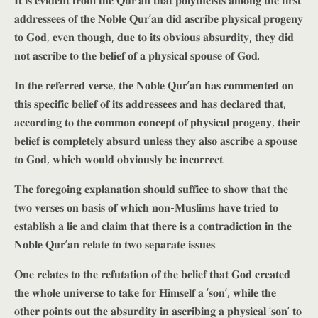
𝐈𝐭 𝐢𝐬 𝐞𝐯𝐢𝐝𝐞𝐧𝐭 𝐟𝐫𝐨𝐦 𝐭𝐡𝐞 𝐐𝐮𝐫’𝐚𝐧 𝐭𝐡𝐚𝐭 𝐩𝐨𝐥𝐲𝐭𝐡𝐞𝐢𝐬𝐭𝐬 𝐚𝐦𝐨𝐧𝐠 𝐭𝐡𝐞 𝐟𝐢𝐫𝐬𝐭
𝐚𝐝𝐝𝐫𝐞𝐬𝐬𝐞𝐞𝐬 𝐨𝐟 𝐭𝐡𝐞 𝐍𝐨𝐛𝐥𝐞 𝐐𝐮𝐫’𝐚𝐧 𝐝𝐢𝐝 𝐚𝐬𝐜𝐫𝐢𝐛𝐞 𝐩𝐡𝐲𝐬𝐢𝐜𝐚𝐥 𝐩𝐫𝐨𝐠𝐞𝐧𝐲
𝐭𝐨 𝐆𝐨𝐝, 𝐞𝐯𝐞𝐧 𝐭𝐡𝐨𝐮𝐠𝐡, 𝐝𝐮𝐞 𝐭𝐨 𝐢𝐭𝐬 𝐨𝐛𝐯𝐢𝐨𝐮𝐬 𝐚𝐛𝐬𝐮𝐫𝐝𝐢𝐭𝐲, 𝐭𝐡𝐞𝐲 𝐝𝐢𝐝
𝐧𝐨𝐭 𝐚𝐬𝐜𝐫𝐢𝐛𝐞 𝐭𝐨 𝐭𝐡𝐞 𝐛𝐞𝐥𝐢𝐞𝐟 𝐨𝐟 𝐚 𝐩𝐡𝐲𝐬𝐢𝐜𝐚𝐥 𝐬𝐩𝐨𝐮𝐬𝐞 𝐨𝐟 𝐆𝐨𝐝.
𝐈𝐧 𝐭𝐡𝐞 𝐫𝐞𝐟𝐞𝐫𝐫𝐞𝐝 𝐯𝐞𝐫𝐬𝐞, 𝐭𝐡𝐞 𝐍𝐨𝐛𝐥𝐞 𝐐𝐮𝐫’𝐚𝐧 𝐡𝐚𝐬 𝐜𝐨𝐦𝐦𝐞𝐧𝐭𝐞𝐝 𝐨𝐧
𝐭𝐡𝐢𝐬 𝐬𝐩𝐞𝐜𝐢𝐟𝐢𝐜 𝐛𝐞𝐥𝐢𝐞𝐟 𝐨𝐟 𝐢𝐭𝐬 𝐚𝐝𝐝𝐫𝐞𝐬𝐬𝐞𝐞𝐬 𝐚𝐧𝐝 𝐡𝐚𝐬 𝐝𝐞𝐜𝐥𝐚𝐫𝐞𝐝 𝐭𝐡𝐚𝐭,
𝐚𝐜𝐜𝐨𝐫𝐝𝐢𝐧𝐠 𝐭𝐨 𝐭𝐡𝐞 𝐜𝐨𝐦𝐦𝐨𝐧 𝐜𝐨𝐧𝐜𝐞𝐩𝐭 𝐨𝐟 𝐩𝐡𝐲𝐬𝐢𝐜𝐚𝐥 𝐩𝐫𝐨𝐠𝐞𝐧𝐲, 𝐭𝐡𝐞𝐢𝐫
𝐛𝐞𝐥𝐢𝐞𝐟 𝐢𝐬 𝐜𝐨𝐦𝐩𝐥𝐞𝐭𝐞𝐥𝐲 𝐚𝐛𝐬𝐮𝐫𝐝 𝐮𝐧𝐥𝐞𝐬𝐬 𝐭𝐡𝐞𝐲 𝐚𝐥𝐬𝐨 𝐚𝐬𝐜𝐫𝐢𝐛𝐞 𝐚 𝐬𝐩𝐨𝐮𝐬𝐞
𝐭𝐨 𝐆𝐨𝐝, 𝐰𝐡𝐢𝐜𝐡 𝐰𝐨𝐮𝐥𝐝 𝐨𝐛𝐯𝐢𝐨𝐮𝐬𝐥𝐲 𝐛𝐞 𝐢𝐧𝐜𝐨𝐫𝐫𝐞𝐜𝐭.
𝐓𝐡𝐞 𝐟𝐨𝐫𝐞𝐠𝐨𝐢𝐧𝐠 𝐞𝐱𝐩𝐥𝐚𝐧𝐚𝐭𝐢𝐨𝐧 𝐬𝐡𝐨𝐮𝐥𝐝 𝐬𝐮𝐟𝐟𝐢𝐜𝐞 𝐭𝐨 𝐬𝐡𝐨𝐰 𝐭𝐡𝐚𝐭 𝐭𝐡𝐞
𝐭𝐰𝐨 𝐯𝐞𝐫𝐬𝐞𝐬 𝐨𝐧 𝐛𝐚𝐬𝐢𝐬 𝐨𝐟 𝐰𝐡𝐢𝐜𝐡 𝐧𝐨𝐧-𝐌𝐮𝐬𝐥𝐢𝐦𝐬 𝐡𝐚𝐯𝐞 𝐭𝐫𝐢𝐞𝐝 𝐭𝐨
𝐞𝐬𝐭𝐚𝐛𝐥𝐢𝐬𝐡 𝐚 𝐥𝐢𝐞 𝐚𝐧𝐝 𝐜𝐥𝐚𝐢𝐦 𝐭𝐡𝐚𝐭 𝐭𝐡𝐞𝐫𝐞 𝐢𝐬 𝐚 𝐜𝐨𝐧𝐭𝐫𝐚𝐝𝐢𝐜𝐭𝐢𝐨𝐧 𝐢𝐧 𝐭𝐡𝐞
𝐍𝐨𝐛𝐥𝐞 𝐐𝐮𝐫’𝐚𝐧 𝐫𝐞𝐥𝐚𝐭𝐞 𝐭𝐨 𝐭𝐰𝐨 𝐬𝐞𝐩𝐚𝐫𝐚𝐭𝐞 𝐢𝐬𝐬𝐮𝐞𝐬.
𝐎𝐧𝐞 𝐫𝐞𝐥𝐚𝐭𝐞𝐬 𝐭𝐨 𝐭𝐡𝐞 𝐫𝐞𝐟𝐮𝐭𝐚𝐭𝐢𝐨𝐧 𝐨𝐟 𝐭𝐡𝐞 𝐛𝐞𝐥𝐢𝐞𝐟 𝐭𝐡𝐚𝐭 𝐆𝐨𝐝 𝐜𝐫𝐞𝐚𝐭𝐞𝐝
𝐭𝐡𝐞 𝐰𝐡𝐨𝐥𝐞 𝐮𝐧𝐢𝐯𝐞𝐫𝐬𝐞 𝐭𝐨 𝐭𝐚𝐤𝐞 𝐟𝐨𝐫 𝐇𝐢𝐦𝐬𝐞𝐥𝐟 𝐚 ‘𝐬𝐨𝐧’, 𝐰𝐡𝐢𝐥𝐞 𝐭𝐡𝐞
𝐨𝐭𝐡𝐞𝐫 𝐩𝐨𝐢𝐧𝐭𝐬 𝐨𝐮𝐭 𝐭𝐡𝐞 𝐚𝐛𝐬𝐮𝐫𝐝𝐢𝐭𝐲 𝐢𝐧 𝐚𝐬𝐜𝐫𝐢𝐛𝐢𝐧𝐠 𝐚 𝐩𝐡𝐲𝐬𝐢𝐜𝐚𝐥 ‘𝐬𝐨𝐧’ 𝐭𝐨