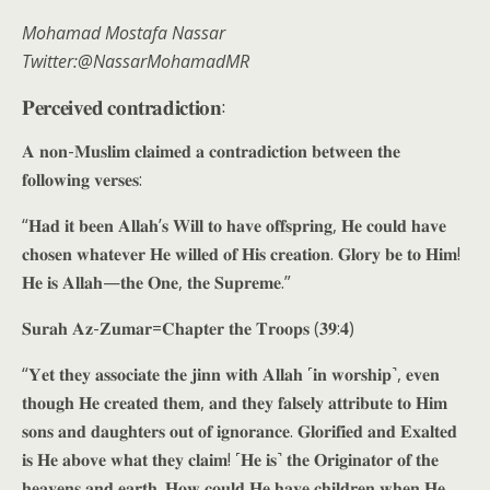
Mohamad Mostafa Nassar
Twitter:@NassarMohamadMR
𝐏𝐞𝐫𝐜𝐞𝐢𝐯𝐞𝐝 𝐜𝐨𝐧𝐭𝐫𝐚𝐝𝐢𝐜𝐭𝐢𝐨𝐧:
𝐀 𝐧𝐨𝐧-𝐌𝐮𝐬𝐥𝐢𝐦 𝐜𝐥𝐚𝐢𝐦𝐞𝐝 𝐚 𝐜𝐨𝐧𝐭𝐫𝐚𝐝𝐢𝐜𝐭𝐢𝐨𝐧 𝐛𝐞𝐭𝐰𝐞𝐞𝐧 𝐭𝐡𝐞
𝐟𝐨𝐥𝐥𝐨𝐰𝐢𝐧𝐠 𝐯𝐞𝐫𝐬𝐞𝐬:
“𝐇𝐚𝐝 𝐢𝐭 𝐛𝐞𝐞𝐧 𝐀𝐥𝐥𝐚𝐡’𝐬 𝐖𝐢𝐥𝐥 𝐭𝐨 𝐡𝐚𝐯𝐞 𝐨𝐟𝐟𝐬𝐩𝐫𝐢𝐧𝐠, 𝐇𝐞 𝐜𝐨𝐮𝐥𝐝 𝐡𝐚𝐯𝐞
𝐜𝐡𝐨𝐬𝐞𝐧 𝐰𝐡𝐚𝐭𝐞𝐯𝐞𝐫 𝐇𝐞 𝐰𝐢𝐥𝐥𝐞𝐝 𝐨𝐟 𝐇𝐢𝐬 𝐜𝐫𝐞𝐚𝐭𝐢𝐨𝐧. 𝐆𝐥𝐨𝐫𝐲 𝐛𝐞 𝐭𝐨 𝐇𝐢𝐦!
𝐇𝐞 𝐢𝐬 𝐀𝐥𝐥𝐚𝐡—𝐭𝐡𝐞 𝐎𝐧𝐞, 𝐭𝐡𝐞 𝐒𝐮𝐩𝐫𝐞𝐦𝐞.”
𝐒𝐮𝐫𝐚𝐡 𝐀𝐳-𝐙𝐮𝐦𝐚𝐫=𝐂𝐡𝐚𝐩𝐭𝐞𝐫 𝐭𝐡𝐞 𝐓𝐫𝐨𝐨𝐩𝐬 (𝟑𝟗:𝟒)
“𝐘𝐞𝐭 𝐭𝐡𝐞𝐲 𝐚𝐬𝐬𝐨𝐜𝐢𝐚𝐭𝐞 𝐭𝐡𝐞 𝐣𝐢𝐧𝐧 𝐰𝐢𝐭𝐡 𝐀𝐥𝐥𝐚𝐡 ˹𝐢𝐧 𝐰𝐨𝐫𝐬𝐡𝐢𝐩˺, 𝐞𝐯𝐞𝐧
𝐭𝐡𝐨𝐮𝐠𝐡 𝐇𝐞 𝐜𝐫𝐞𝐚𝐭𝐞𝐝 𝐭𝐡𝐞𝐦, 𝐚𝐧𝐝 𝐭𝐡𝐞𝐲 𝐟𝐚𝐥𝐬𝐞𝐥𝐲 𝐚𝐭𝐭𝐫𝐢𝐛𝐮𝐭𝐞 𝐭𝐨 𝐇𝐢𝐦
𝐬𝐨𝐧𝐬 𝐚𝐧𝐝 𝐝𝐚𝐮𝐠𝐡𝐭𝐞𝐫𝐬 𝐨𝐮𝐭 𝐨𝐟 𝐢𝐠𝐧𝐨𝐫𝐚𝐧𝐜𝐞. 𝐆𝐥𝐨𝐫𝐢𝐟𝐢𝐞𝐝 𝐚𝐧𝐝 𝐄𝐱𝐚𝐥𝐭𝐞𝐝
𝐢𝐬 𝐇𝐞 𝐚𝐛𝐨𝐯𝐞 𝐰𝐡𝐚𝐭 𝐭𝐡𝐞𝐲 𝐜𝐥𝐚𝐢𝐦! ˹𝐇𝐞 𝐢𝐬˺ 𝐭𝐡𝐞 𝐎𝐫𝐢𝐠𝐢𝐧𝐚𝐭𝐨𝐫 𝐨𝐟 𝐭𝐡𝐞
𝐡𝐞𝐚𝐯𝐞𝐧𝐬 𝐚𝐧𝐝 𝐞𝐚𝐫𝐭𝐡. 𝐇𝐨𝐰 𝐜𝐨𝐮𝐥𝐝 𝐇𝐞 𝐡𝐚𝐯𝐞 𝐜𝐡𝐢𝐥𝐝𝐫𝐞𝐧 𝐰𝐡𝐞𝐧 𝐇𝐞