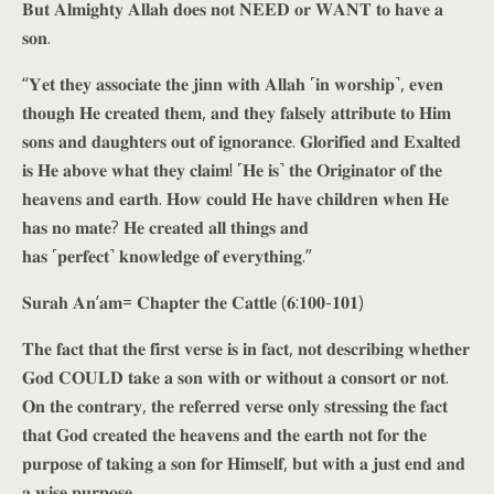
𝐁𝐮𝐭 𝐀𝐥𝐦𝐢𝐠𝐡𝐭𝐲 𝐀𝐥𝐥𝐚𝐡 𝐝𝐨𝐞𝐬 𝐧𝐨𝐭 𝐍𝐄𝐄𝐃 𝐨𝐫 𝐖𝐀𝐍𝐓 𝐭𝐨 𝐡𝐚𝐯𝐞 𝐚
𝐬𝐨𝐧.
“𝐘𝐞𝐭 𝐭𝐡𝐞𝐲 𝐚𝐬𝐬𝐨𝐜𝐢𝐚𝐭𝐞 𝐭𝐡𝐞 𝐣𝐢𝐧𝐧 𝐰𝐢𝐭𝐡 𝐀𝐥𝐥𝐚𝐡 ˹𝐢𝐧 𝐰𝐨𝐫𝐬𝐡𝐢𝐩˺, 𝐞𝐯𝐞𝐧
𝐭𝐡𝐨𝐮𝐠𝐡 𝐇𝐞 𝐜𝐫𝐞𝐚𝐭𝐞𝐝 𝐭𝐡𝐞𝐦, 𝐚𝐧𝐝 𝐭𝐡𝐞𝐲 𝐟𝐚𝐥𝐬𝐞𝐥𝐲 𝐚𝐭𝐭𝐫𝐢𝐛𝐮𝐭𝐞 𝐭𝐨 𝐇𝐢𝐦
𝐬𝐨𝐧𝐬 𝐚𝐧𝐝 𝐝𝐚𝐮𝐠𝐡𝐭𝐞𝐫𝐬 𝐨𝐮𝐭 𝐨𝐟 𝐢𝐠𝐧𝐨𝐫𝐚𝐧𝐜𝐞. 𝐆𝐥𝐨𝐫𝐢𝐟𝐢𝐞𝐝 𝐚𝐧𝐝 𝐄𝐱𝐚𝐥𝐭𝐞𝐝
𝐢𝐬 𝐇𝐞 𝐚𝐛𝐨𝐯𝐞 𝐰𝐡𝐚𝐭 𝐭𝐡𝐞𝐲 𝐜𝐥𝐚𝐢𝐦! ˹𝐇𝐞 𝐢𝐬˺ 𝐭𝐡𝐞 𝐎𝐫𝐢𝐠𝐢𝐧𝐚𝐭𝐨𝐫 𝐨𝐟 𝐭𝐡𝐞
𝐡𝐞𝐚𝐯𝐞𝐧𝐬 𝐚𝐧𝐝 𝐞𝐚𝐫𝐭𝐡. 𝐇𝐨𝐰 𝐜𝐨𝐮𝐥𝐝 𝐇𝐞 𝐡𝐚𝐯𝐞 𝐜𝐡𝐢𝐥𝐝𝐫𝐞𝐧 𝐰𝐡𝐞𝐧 𝐇𝐞
𝐡𝐚𝐬 𝐧𝐨 𝐦𝐚𝐭𝐞? 𝐇𝐞 𝐜𝐫𝐞𝐚𝐭𝐞𝐝 𝐚𝐥𝐥 𝐭𝐡𝐢𝐧𝐠𝐬 𝐚𝐧𝐝
𝐡𝐚𝐬 ˹𝐩𝐞𝐫𝐟𝐞𝐜𝐭˺ 𝐤𝐧𝐨𝐰𝐥𝐞𝐝𝐠𝐞 𝐨𝐟 𝐞𝐯𝐞𝐫𝐲𝐭𝐡𝐢𝐧𝐠.”
𝐒𝐮𝐫𝐚𝐡 𝐀𝐧’𝐚𝐦= 𝐂𝐡𝐚𝐩𝐭𝐞𝐫 𝐭𝐡𝐞 𝐂𝐚𝐭𝐭𝐥𝐞 (𝟔:𝟏𝟎𝟎-𝟏𝟎𝟏)
𝐓𝐡𝐞 𝐟𝐚𝐜𝐭 𝐭𝐡𝐚𝐭 𝐭𝐡𝐞 𝐟𝐢𝐫𝐬𝐭 𝐯𝐞𝐫𝐬𝐞 𝐢𝐬 𝐢𝐧 𝐟𝐚𝐜𝐭, 𝐧𝐨𝐭 𝐝𝐞𝐬𝐜𝐫𝐢𝐛𝐢𝐧𝐠 𝐰𝐡𝐞𝐭𝐡𝐞𝐫
𝐆𝐨𝐝 𝐂𝐎𝐔𝐋𝐃 𝐭𝐚𝐤𝐞 𝐚 𝐬𝐨𝐧 𝐰𝐢𝐭𝐡 𝐨𝐫 𝐰𝐢𝐭𝐡𝐨𝐮𝐭 𝐚 𝐜𝐨𝐧𝐬𝐨𝐫𝐭 𝐨𝐫 𝐧𝐨𝐭.
𝐎𝐧 𝐭𝐡𝐞 𝐜𝐨𝐧𝐭𝐫𝐚𝐫𝐲, 𝐭𝐡𝐞 𝐫𝐞𝐟𝐞𝐫𝐫𝐞𝐝 𝐯𝐞𝐫𝐬𝐞 𝐨𝐧𝐥𝐲 𝐬𝐭𝐫𝐞𝐬𝐬𝐢𝐧𝐠 𝐭𝐡𝐞 𝐟𝐚𝐜𝐭
𝐭𝐡𝐚𝐭 𝐆𝐨𝐝 𝐜𝐫𝐞𝐚𝐭𝐞𝐝 𝐭𝐡𝐞 𝐡𝐞𝐚𝐯𝐞𝐧𝐬 𝐚𝐧𝐝 𝐭𝐡𝐞 𝐞𝐚𝐫𝐭𝐡 𝐧𝐨𝐭 𝐟𝐨𝐫 𝐭𝐡𝐞
𝐩𝐮𝐫𝐩𝐨𝐬𝐞 𝐨𝐟 𝐭𝐚𝐤𝐢𝐧𝐠 𝐚 𝐬𝐨𝐧 𝐟𝐨𝐫 𝐇𝐢𝐦𝐬𝐞𝐥𝐟, 𝐛𝐮𝐭 𝐰𝐢𝐭𝐡 𝐚 𝐣𝐮𝐬𝐭 𝐞𝐧𝐝 𝐚𝐧𝐝
𝐚 𝐰𝐢𝐬𝐞 𝐩𝐮𝐫𝐩𝐨𝐬𝐞.