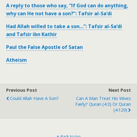
A reply to those who say, “If God can do anything,
why can He not have a son?”: Tafsir al-Sa’di
Had Allah willed to take a son…”: Tafsir al-Sa’di
and Tafsir ibn Kathir
Paul the False Apostle of Satan
Atheism
Previous Post
Next Post
Could Allah Have A Son?
Can A Man Treat His Wives
Fairly? Quran (4:3) Or Quran
(4:129)
Back to top