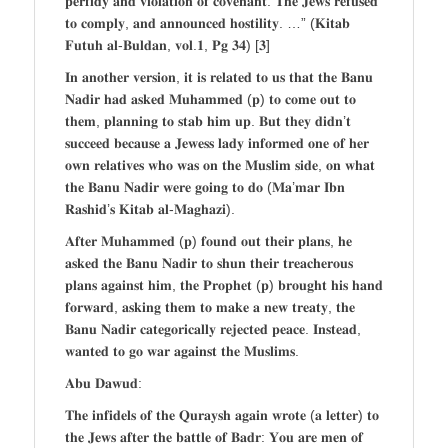
𝐩𝐞𝐫𝐟𝐢𝐝𝐲 𝐚𝐧𝐝 𝐯𝐢𝐨𝐥𝐚𝐭𝐢𝐨𝐧 𝐨𝐟 𝐜𝐨𝐯𝐞𝐧𝐚𝐧𝐭. 𝐓𝐡𝐞 𝐉𝐞𝐰𝐬 𝐫𝐞𝐟𝐮𝐬𝐞𝐝
𝐭𝐨 𝐜𝐨𝐦𝐩𝐥𝐲, 𝐚𝐧𝐝 𝐚𝐧𝐧𝐨𝐮𝐧𝐜𝐞𝐝 𝐡𝐨𝐬𝐭𝐢𝐥𝐢𝐭𝐲. …” (𝐊𝐢𝐭𝐚𝐛
𝐅𝐮𝐭𝐮𝐡 𝐚𝐥-𝐁𝐮𝐥𝐝𝐚𝐧, 𝐯𝐨𝐥.𝟏, 𝐏𝐠 𝟑𝟒) [𝟑]
𝐈𝐧 𝐚𝐧𝐨𝐭𝐡𝐞𝐫 𝐯𝐞𝐫𝐬𝐢𝐨𝐧, 𝐢𝐭 𝐢𝐬 𝐫𝐞𝐥𝐚𝐭𝐞𝐝 𝐭𝐨 𝐮𝐬 𝐭𝐡𝐚𝐭 𝐭𝐡𝐞 𝐁𝐚𝐧𝐮
𝐍𝐚𝐝𝐢𝐫 𝐡𝐚𝐝 𝐚𝐬𝐤𝐞𝐝 𝐌𝐮𝐡𝐚𝐦𝐦𝐞𝐝 (𝐩) 𝐭𝐨 𝐜𝐨𝐦𝐞 𝐨𝐮𝐭 𝐭𝐨
𝐭𝐡𝐞𝐦, 𝐩𝐥𝐚𝐧𝐧𝐢𝐧𝐠 𝐭𝐨 𝐬𝐭𝐚𝐛 𝐡𝐢𝐦 𝐮𝐩. 𝐁𝐮𝐭 𝐭𝐡𝐞𝐲 𝐝𝐢𝐝𝐧’𝐭
𝐬𝐮𝐜𝐜𝐞𝐞𝐝 𝐛𝐞𝐜𝐚𝐮𝐬𝐞 𝐚 𝐉𝐞𝐰𝐞𝐬𝐬 𝐥𝐚𝐝𝐲 𝐢𝐧𝐟𝐨𝐫𝐦𝐞𝐝 𝐨𝐧𝐞 𝐨𝐟 𝐡𝐞𝐫
𝐨𝐰𝐧 𝐫𝐞𝐥𝐚𝐭𝐢𝐯𝐞𝐬 𝐰𝐡𝐨 𝐰𝐚𝐬 𝐨𝐧 𝐭𝐡𝐞 𝐌𝐮𝐬𝐥𝐢𝐦 𝐬𝐢𝐝𝐞, 𝐨𝐧 𝐰𝐡𝐚𝐭
𝐭𝐡𝐞 𝐁𝐚𝐧𝐮 𝐍𝐚𝐝𝐢𝐫 𝐰𝐞𝐫𝐞 𝐠𝐨𝐢𝐧𝐠 𝐭𝐨 𝐝𝐨 (𝐌𝐚’𝐦𝐚𝐫 𝐈𝐛𝐧
𝐑𝐚𝐬𝐡𝐢𝐝’𝐬 𝐊𝐢𝐭𝐚𝐛 𝐚𝐥-𝐌𝐚𝐠𝐡𝐚𝐳𝐢).
𝐀𝐟𝐭𝐞𝐫 𝐌𝐮𝐡𝐚𝐦𝐦𝐞𝐝 (𝐩) 𝐟𝐨𝐮𝐧𝐝 𝐨𝐮𝐭 𝐭𝐡𝐞𝐢𝐫 𝐩𝐥𝐚𝐧𝐬, 𝐡𝐞
𝐚𝐬𝐤𝐞𝐝 𝐭𝐡𝐞 𝐁𝐚𝐧𝐮 𝐍𝐚𝐝𝐢𝐫 𝐭𝐨 𝐬𝐡𝐮𝐧 𝐭𝐡𝐞𝐢𝐫 𝐭𝐫𝐞𝐚𝐜𝐡𝐞𝐫𝐨𝐮𝐬
𝐩𝐥𝐚𝐧𝐬 𝐚𝐠𝐚𝐢𝐧𝐬𝐭 𝐡𝐢𝐦, 𝐭𝐡𝐞 𝐏𝐫𝐨𝐩𝐡𝐞𝐭 (𝐩) 𝐛𝐫𝐨𝐮𝐠𝐡𝐭 𝐡𝐢𝐬 𝐡𝐚𝐧𝐝
𝐟𝐨𝐫𝐰𝐚𝐫𝐝, 𝐚𝐬𝐤𝐢𝐧𝐠 𝐭𝐡𝐞𝐦 𝐭𝐨 𝐦𝐚𝐤𝐞 𝐚 𝐧𝐞𝐰 𝐭𝐫𝐞𝐚𝐭𝐲, 𝐭𝐡𝐞
𝐁𝐚𝐧𝐮 𝐍𝐚𝐝𝐢𝐫 𝐜𝐚𝐭𝐞𝐠𝐨𝐫𝐢𝐜𝐚𝐥𝐥𝐲 𝐫𝐞𝐣𝐞𝐜𝐭𝐞𝐝 𝐩𝐞𝐚𝐜𝐞. 𝐈𝐧𝐬𝐭𝐞𝐚𝐝,
𝐰𝐚𝐧𝐭𝐞𝐝 𝐭𝐨 𝐠𝐨 𝐰𝐚𝐫 𝐚𝐠𝐚𝐢𝐧𝐬𝐭 𝐭𝐡𝐞 𝐌𝐮𝐬𝐥𝐢𝐦𝐬.
𝐀𝐛𝐮 𝐃𝐚𝐰𝐮𝐝:
𝐓𝐡𝐞 𝐢𝐧𝐟𝐢𝐝𝐞𝐥𝐬 𝐨𝐟 𝐭𝐡𝐞 𝐐𝐮𝐫𝐚𝐲𝐬𝐡 𝐚𝐠𝐚𝐢𝐧 𝐰𝐫𝐨𝐭𝐞 (𝐚 𝐥𝐞𝐭𝐭𝐞𝐫) 𝐭𝐨
𝐭𝐡𝐞 𝐉𝐞𝐰𝐬 𝐚𝐟𝐭𝐞𝐫 𝐭𝐡𝐞 𝐛𝐚𝐭𝐭𝐥𝐞 𝐨𝐟 𝐁𝐚𝐝𝐫: 𝐘𝐨𝐮 𝐚𝐫𝐞 𝐦𝐞𝐧 𝐨𝐟