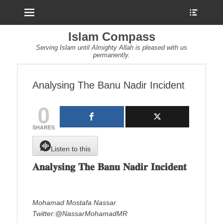
Menu
Show
Heade
Sideb
Islam Compass
Conte
Serving Islam until Almighty Allah is pleased with us
permanently.
Analysing The Banu Nadir Incident
0
SHARES
Listen to this
𝐀𝐧𝐚𝐥𝐲𝐬𝐢𝐧𝐠 𝐓𝐡𝐞 𝐁𝐚𝐧𝐮 𝐍𝐚𝐝𝐢𝐫 𝐈𝐧𝐜𝐢𝐝𝐞𝐧𝐭
Mohamad Mostafa Nassar
Twitter:@NassarMohamadMR