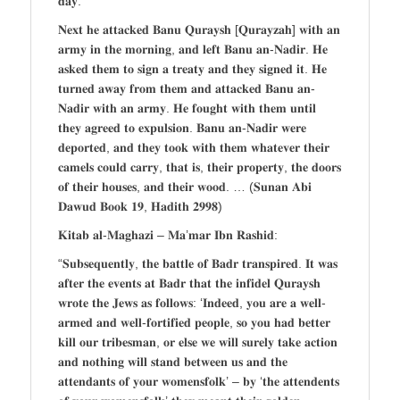
𝐝𝐚𝐲.
𝐍𝐞𝐱𝐭 𝐡𝐞 𝐚𝐭𝐭𝐚𝐜𝐤𝐞𝐝 𝐁𝐚𝐧𝐮 𝐐𝐮𝐫𝐚𝐲𝐬𝐡 [𝐐𝐮𝐫𝐚𝐲𝐳𝐚𝐡] 𝐰𝐢𝐭𝐡 𝐚𝐧
𝐚𝐫𝐦𝐲 𝐢𝐧 𝐭𝐡𝐞 𝐦𝐨𝐫𝐧𝐢𝐧𝐠, 𝐚𝐧𝐝 𝐥𝐞𝐟𝐭 𝐁𝐚𝐧𝐮 𝐚𝐧-𝐍𝐚𝐝𝐢𝐫. 𝐇𝐞
𝐚𝐬𝐤𝐞𝐝 𝐭𝐡𝐞𝐦 𝐭𝐨 𝐬𝐢𝐠𝐧 𝐚 𝐭𝐫𝐞𝐚𝐭𝐲 𝐚𝐧𝐝 𝐭𝐡𝐞𝐲 𝐬𝐢𝐠𝐧𝐞𝐝 𝐢𝐭. 𝐇𝐞
𝐭𝐮𝐫𝐧𝐞𝐝 𝐚𝐰𝐚𝐲 𝐟𝐫𝐨𝐦 𝐭𝐡𝐞𝐦 𝐚𝐧𝐝 𝐚𝐭𝐭𝐚𝐜𝐤𝐞𝐝 𝐁𝐚𝐧𝐮 𝐚𝐧-
𝐍𝐚𝐝𝐢𝐫 𝐰𝐢𝐭𝐡 𝐚𝐧 𝐚𝐫𝐦𝐲. 𝐇𝐞 𝐟𝐨𝐮𝐠𝐡𝐭 𝐰𝐢𝐭𝐡 𝐭𝐡𝐞𝐦 𝐮𝐧𝐭𝐢𝐥
𝐭𝐡𝐞𝐲 𝐚𝐠𝐫𝐞𝐞𝐝 𝐭𝐨 𝐞𝐱𝐩𝐮𝐥𝐬𝐢𝐨𝐧. 𝐁𝐚𝐧𝐮 𝐚𝐧-𝐍𝐚𝐝𝐢𝐫 𝐰𝐞𝐫𝐞
𝐝𝐞𝐩𝐨𝐫𝐭𝐞𝐝, 𝐚𝐧𝐝 𝐭𝐡𝐞𝐲 𝐭𝐨𝐨𝐤 𝐰𝐢𝐭𝐡 𝐭𝐡𝐞𝐦 𝐰𝐡𝐚𝐭𝐞𝐯𝐞𝐫 𝐭𝐡𝐞𝐢𝐫
𝐜𝐚𝐦𝐞𝐥𝐬 𝐜𝐨𝐮𝐥𝐝 𝐜𝐚𝐫𝐫𝐲, 𝐭𝐡𝐚𝐭 𝐢𝐬, 𝐭𝐡𝐞𝐢𝐫 𝐩𝐫𝐨𝐩𝐞𝐫𝐭𝐲, 𝐭𝐡𝐞 𝐝𝐨𝐨𝐫𝐬
𝐨𝐟 𝐭𝐡𝐞𝐢𝐫 𝐡𝐨𝐮𝐬𝐞𝐬, 𝐚𝐧𝐝 𝐭𝐡𝐞𝐢𝐫 𝐰𝐨𝐨𝐝. … (𝐒𝐮𝐧𝐚𝐧 𝐀𝐛𝐢
𝐃𝐚𝐰𝐮𝐝 𝐁𝐨𝐨𝐤 𝟏𝟗, 𝐇𝐚𝐝𝐢𝐭𝐡 𝟐𝟗𝟗𝟖)
𝐊𝐢𝐭𝐚𝐛 𝐚𝐥-𝐌𝐚𝐠𝐡𝐚𝐳𝐢 – 𝐌𝐚’𝐦𝐚𝐫 𝐈𝐛𝐧 𝐑𝐚𝐬𝐡𝐢𝐝:
“𝐒𝐮𝐛𝐬𝐞𝐪𝐮𝐞𝐧𝐭𝐥𝐲, 𝐭𝐡𝐞 𝐛𝐚𝐭𝐭𝐥𝐞 𝐨𝐟 𝐁𝐚𝐝𝐫 𝐭𝐫𝐚𝐧𝐬𝐩𝐢𝐫𝐞𝐝. 𝐈𝐭 𝐰𝐚𝐬
𝐚𝐟𝐭𝐞𝐫 𝐭𝐡𝐞 𝐞𝐯𝐞𝐧𝐭𝐬 𝐚𝐭 𝐁𝐚𝐝𝐫 𝐭𝐡𝐚𝐭 𝐭𝐡𝐞 𝐢𝐧𝐟𝐢𝐝𝐞𝐥 𝐐𝐮𝐫𝐚𝐲𝐬𝐡
𝐰𝐫𝐨𝐭𝐞 𝐭𝐡𝐞 𝐉𝐞𝐰𝐬 𝐚𝐬 𝐟𝐨𝐥𝐥𝐨𝐰𝐬: ‘𝐈𝐧𝐝𝐞𝐞𝐝, 𝐲𝐨𝐮 𝐚𝐫𝐞 𝐚 𝐰𝐞𝐥𝐥-
𝐚𝐫𝐦𝐞𝐝 𝐚𝐧𝐝 𝐰𝐞𝐥𝐥-𝐟𝐨𝐫𝐭𝐢𝐟𝐢𝐞𝐝 𝐩𝐞𝐨𝐩𝐥𝐞, 𝐬𝐨 𝐲𝐨𝐮 𝐡𝐚𝐝 𝐛𝐞𝐭𝐭𝐞𝐫
𝐤𝐢𝐥𝐥 𝐨𝐮𝐫 𝐭𝐫𝐢𝐛𝐞𝐬𝐦𝐚𝐧, 𝐨𝐫 𝐞𝐥𝐬𝐞 𝐰𝐞 𝐰𝐢𝐥𝐥 𝐬𝐮𝐫𝐞𝐥𝐲 𝐭𝐚𝐤𝐞 𝐚𝐜𝐭𝐢𝐨𝐧
𝐚𝐧𝐝 𝐧𝐨𝐭𝐡𝐢𝐧𝐠 𝐰𝐢𝐥𝐥 𝐬𝐭𝐚𝐧𝐝 𝐛𝐞𝐭𝐰𝐞𝐞𝐧 𝐮𝐬 𝐚𝐧𝐝 𝐭𝐡𝐞
𝐚𝐭𝐭𝐞𝐧𝐝𝐚𝐧𝐭𝐬 𝐨𝐟 𝐲𝐨𝐮𝐫 𝐰𝐨𝐦𝐞𝐧𝐬𝐟𝐨𝐥𝐤’ – 𝐛𝐲 ‘𝐭𝐡𝐞 𝐚𝐭𝐭𝐞𝐧𝐝𝐞𝐧𝐭𝐬