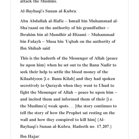
𝐚𝐭𝐭𝐚𝐜𝐤 𝐭𝐡𝐞 𝐌𝐮𝐬𝐥𝐢𝐦𝐬.
𝐀𝐥-𝐁𝐚𝐲𝐡𝐚𝐪𝐢’𝐬 𝐒𝐮𝐧𝐚𝐧 𝐚𝐥-𝐊𝐮𝐛𝐫𝐚:
𝐀𝐛𝐮 𝐀𝐛𝐝𝐮𝐥𝐥𝐚𝐡 𝐚𝐥-𝐇𝐚𝐟𝐢𝐳 – 𝐈𝐬𝐦𝐚𝐢𝐥 𝐛𝐢𝐧 𝐌𝐮𝐡𝐚𝐦𝐦𝐚𝐝 𝐚𝐥-
𝐒𝐡𝐚’𝐫𝐚𝐚𝐧𝐢 𝐨𝐧 𝐭𝐡𝐞 𝐚𝐮𝐭𝐡𝐨𝐫𝐢𝐭𝐲 𝐨𝐟 𝐡𝐢𝐬 𝐠𝐫𝐚𝐧𝐝𝐟𝐚𝐭𝐡𝐞𝐫 –
𝐈𝐛𝐫𝐚𝐡𝐢𝐦 𝐛𝐢𝐧 𝐚𝐥-𝐌𝐮𝐧𝐝𝐡𝐢𝐫 𝐚𝐥-𝐇𝐢𝐳𝐚𝐦𝐢 – 𝐌𝐮𝐡𝐚𝐦𝐦𝐚𝐝
𝐛𝐢𝐧 𝐅𝐮𝐥𝐚𝐲𝐡 – 𝐌𝐮𝐬𝐚 𝐛𝐢𝐧 ‘𝐔𝐪𝐛𝐚𝐡 𝐨𝐧 𝐭𝐡𝐞 𝐚𝐮𝐭𝐡𝐨𝐫𝐢𝐭𝐲 𝐨𝐟
𝐈𝐛𝐧 𝐒𝐡𝐢𝐡𝐚𝐛 𝐬𝐚𝐢𝐝:
𝐓𝐡𝐢𝐬 𝐢𝐬 𝐭𝐡𝐞 𝐡𝐚𝐝𝐞𝐞𝐭𝐡 𝐨𝐟 𝐭𝐡𝐞 𝐌𝐞𝐬𝐬𝐞𝐧𝐠𝐞𝐫 𝐨𝐟 𝐀𝐥𝐥𝐚𝐡 (𝐩𝐞𝐚𝐜𝐞
𝐛𝐞 𝐮𝐩𝐨𝐧 𝐡𝐢𝐦) 𝐰𝐡𝐞𝐧 𝐡𝐞 𝐬𝐞𝐭 𝐨𝐮𝐭 𝐭𝐨 𝐭𝐡𝐞 𝐁𝐚𝐧𝐮 𝐍𝐚𝐝𝐢𝐫 𝐭𝐨
𝐬𝐞𝐞𝐤 𝐭𝐡𝐞𝐢𝐫 𝐡𝐞𝐥𝐩 𝐭𝐨 𝐬𝐞𝐭𝐭𝐥𝐞 𝐭𝐡𝐞 𝐛𝐥𝐨𝐨𝐝 𝐦𝐨𝐧𝐞𝐲 𝐨𝐟 𝐭𝐡𝐞
𝐊𝐢𝐥𝐚𝐚𝐛𝐢𝐲𝐞𝐞𝐧 [𝐢.𝐞. 𝐁𝐚𝐧𝐮 𝐊𝐢𝐥𝐚𝐛] 𝐚𝐧𝐝 𝐭𝐡𝐞𝐲 𝐡𝐚𝐝 𝐬𝐩𝐨𝐤𝐞𝐧
𝐬𝐞𝐜𝐫𝐞𝐭𝐢𝐯𝐞𝐥𝐲 𝐭𝐨 𝐐𝐮𝐫𝐚𝐲𝐬𝐡 𝐰𝐡𝐞𝐧 𝐭𝐡𝐞𝐲 𝐰𝐞𝐧𝐭 𝐭𝐨 𝐔𝐡𝐮𝐝 𝐭𝐨
𝐟𝐢𝐠𝐡𝐭 𝐭𝐡𝐞 𝐌𝐞𝐬𝐬𝐞𝐧𝐠𝐞𝐫 𝐨𝐟 𝐀𝐥𝐥𝐚𝐡 – 𝐩𝐞𝐚𝐜𝐞 𝐛𝐞 𝐮𝐩𝐨𝐧 𝐡𝐢𝐦 –
𝐚𝐧𝐝 𝐢𝐧𝐜𝐢𝐭𝐞𝐝 𝐭𝐡𝐞𝐦 𝐚𝐧𝐝 𝐢𝐧𝐟𝐨𝐫𝐦𝐞𝐝 𝐭𝐡𝐞𝐦 𝐨𝐟 𝐭𝐡𝐞𝐢𝐫 [𝐢.𝐞.
𝐭𝐡𝐞 𝐌𝐮𝐬𝐥𝐢𝐦𝐬’𝐬] 𝐰𝐞𝐚𝐤 𝐬𝐩𝐨𝐭𝐬…. [𝐭𝐡𝐞 𝐬𝐭𝐨𝐫𝐲 𝐜𝐨𝐧𝐭𝐢𝐧𝐮𝐞𝐬 𝐭𝐨
𝐭𝐞𝐥𝐥 𝐭𝐡𝐞 𝐬𝐭𝐨𝐫𝐲 𝐨𝐟 𝐡𝐨𝐰 𝐭𝐡𝐞 𝐏𝐫𝐨𝐩𝐡𝐞𝐭 𝐬𝐚𝐭 𝐫𝐞𝐬𝐭𝐢𝐧𝐠 𝐨𝐧 𝐭𝐡𝐞
𝐰𝐚𝐥𝐥 𝐚𝐧𝐝 𝐡𝐨𝐰 𝐭𝐡𝐞𝐲 𝐜𝐨𝐧𝐬𝐩𝐢𝐫𝐞𝐝 𝐭𝐨 𝐤𝐢𝐥𝐥 𝐡𝐢𝐦] (𝐀𝐥-
𝐁𝐚𝐲𝐡𝐚𝐪𝐢’𝐬 𝐒𝐮𝐧𝐚𝐧 𝐚𝐥-𝐊𝐮𝐛𝐫𝐚, 𝐇𝐚𝐝𝐞𝐞𝐭𝐡 𝐧𝐨. 𝟏𝟕,𝟐𝟎𝟕.)
𝐈𝐛𝐧 𝐇𝐚𝐣𝐚𝐫: