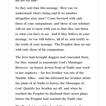
𝐡𝐢𝐬 𝐥𝐢𝐟𝐞 𝐟𝐨𝐫 𝐡𝐢𝐦?’
𝐒𝐨 𝐭𝐡𝐞𝐲 𝐬𝐞𝐧𝐭 𝐡𝐢𝐦 𝐭𝐡𝐢𝐬 𝐦𝐞𝐬𝐬𝐚𝐠𝐞: ‘𝐇𝐨𝐰 𝐜𝐚𝐧 𝐰𝐞
𝐮𝐧𝐝𝐞𝐫𝐬𝐭𝐚𝐧𝐝 𝐰𝐡𝐚𝐭’𝐬 𝐛𝐞𝐢𝐧𝐠 𝐬𝐚𝐢𝐝 𝐢𝐟 𝐰𝐞 𝐧𝐮𝐦𝐛𝐞𝐫
𝐚𝐥𝐭𝐨𝐠𝐞𝐭𝐡𝐞𝐫 𝐬𝐢𝐱𝐭𝐲 𝐦𝐞𝐧? 𝐂𝐨𝐦𝐞 𝐟𝐨𝐫𝐰𝐚𝐫𝐝 𝐰𝐢𝐭𝐡 𝐨𝐧𝐥𝐲
𝐭𝐡𝐫𝐞𝐞 𝐨𝐟 𝐲𝐨𝐮𝐫 𝐜𝐨𝐦𝐩𝐚𝐧𝐢𝐨𝐧𝐬, 𝐚𝐧𝐝 𝐭𝐡𝐫𝐞𝐞 𝐨𝐟 𝐨𝐮𝐫 𝐬𝐜𝐡𝐨𝐥𝐚𝐫𝐬
𝐰𝐢𝐥𝐥 𝐬𝐞𝐭 𝐨𝐮𝐭 𝐭𝐨 𝐦𝐞𝐞𝐭 𝐰𝐢𝐭𝐡 𝐲𝐨𝐮 𝐬𝐨 𝐭𝐡𝐚𝐭 𝐭𝐡𝐞𝐲 𝐜𝐚𝐧 𝐥𝐢𝐬𝐭𝐞𝐧
𝐭𝐨 𝐰𝐡𝐚𝐭 𝐲𝐨𝐮 𝐡𝐚𝐯𝐞 𝐭𝐨 𝐬𝐚𝐲. 𝐀𝐧𝐝 𝐢𝐟 𝐭𝐡𝐞𝐲 𝐛𝐞𝐥𝐢𝐞𝐯𝐞 𝐢𝐧 𝐲𝐨𝐮𝐫
𝐦𝐞𝐬𝐬𝐚𝐠𝐞, 𝐰𝐞 𝐭𝐨𝐨 𝐰𝐢𝐥𝐥 𝐛𝐞𝐥𝐢𝐞𝐯𝐞, 𝐚𝐥𝐥 𝐨𝐟 𝐮𝐬, 𝐚𝐧𝐝 𝐭𝐞𝐬𝐭𝐢𝐟𝐲 𝐭𝐨
𝐭𝐡𝐞 𝐭𝐫𝐮𝐭𝐡 𝐨𝐟 𝐲𝐨𝐮𝐫 𝐦𝐞𝐬𝐬𝐚𝐠𝐞.’ 𝐓𝐡𝐞 𝐏𝐫𝐨𝐩𝐡𝐞𝐭 𝐭𝐡𝐞𝐧 𝐬𝐞𝐭 𝐨𝐮𝐭
𝐰𝐢𝐭𝐡 𝐨𝐧𝐥𝐲 𝐭𝐡𝐫𝐞𝐞 𝐨𝐟 𝐡𝐢𝐬 𝐜𝐨𝐦𝐩𝐚𝐧𝐢𝐨𝐧𝐬.
𝐓𝐡𝐞 𝐉𝐞𝐰𝐬 𝐡𝐚𝐝 𝐛𝐫𝐨𝐮𝐠𝐡𝐭 𝐝𝐚𝐠𝐠𝐞𝐫𝐬 𝐚𝐧𝐝 𝐜𝐨𝐧𝐜𝐞𝐚𝐥𝐞𝐝 𝐭𝐡𝐞𝐦,
𝐟𝐨𝐫 𝐭𝐡𝐞𝐲 𝐰𝐚𝐧𝐭𝐞𝐝 𝐭𝐨 𝐚𝐬𝐬𝐚𝐬𝐬𝐢𝐧𝐚𝐭𝐞 𝐆𝐨𝐝’𝐬 𝐌𝐞𝐬𝐬𝐞𝐧𝐠𝐞𝐫.
𝐇𝐨𝐰𝐞𝐯𝐞𝐫, 𝐚𝐧 𝐡𝐨𝐧𝐞𝐬𝐭 𝐉𝐞𝐰𝐞𝐬𝐬 𝐟𝐫𝐨𝐦 𝐚𝐥-𝐍𝐚𝐝𝐢𝐫 𝐬𝐞𝐧𝐭 𝐰𝐨𝐫𝐝
𝐭𝐨 𝐡𝐞𝐫 𝐧𝐞𝐩𝐡𝐞𝐰𝐬 – 𝐟𝐨𝐫 𝐡𝐞𝐫 𝐛𝐫𝐨𝐭𝐡𝐞𝐫 𝐰𝐚𝐬 𝐨𝐧𝐞 𝐨𝐟 𝐭𝐡𝐞
𝐌𝐮𝐬𝐥𝐢𝐦 𝐀𝐥𝐥𝐢𝐞𝐬 – 𝐚𝐧𝐝 𝐬𝐡𝐞 𝐢𝐧𝐟𝐨𝐫𝐦𝐞𝐝 𝐡𝐞𝐫 𝐛𝐫𝐨𝐭𝐡𝐞𝐫 𝐚𝐛𝐨𝐮𝐭
𝐭𝐡𝐞 𝐩𝐥𝐚𝐧𝐬 𝐨𝐟 𝐚𝐥-𝐍𝐚𝐝𝐢𝐫 𝐭𝐨 𝐛𝐞𝐭𝐫𝐚𝐲 𝐭𝐡𝐞 𝐌𝐞𝐬𝐬𝐞𝐧𝐠𝐞𝐫 𝐨𝐟
𝐆𝐨𝐝. 𝐐𝐮𝐢𝐜𝐤𝐥𝐲 𝐡𝐞𝐫 𝐛𝐫𝐨𝐭𝐡𝐞𝐫 𝐬𝐞𝐭 𝐨𝐟𝐟, 𝐚𝐧𝐝 𝐰𝐡𝐞𝐧 𝐡𝐞
𝐫𝐞𝐚𝐜𝐡𝐞𝐝 𝐭𝐡𝐞 𝐏𝐫𝐨𝐩𝐡𝐞𝐭 𝐡𝐞 𝐝𝐢𝐬𝐜𝐥𝐨𝐬𝐞𝐝 𝐭𝐡𝐞𝐢𝐫 𝐬𝐞𝐜𝐫𝐞𝐭 𝐩𝐥𝐚𝐧𝐬
𝐛𝐞𝐟𝐨𝐫𝐞 𝐭𝐡𝐞 𝐏𝐫𝐨𝐩𝐡𝐞𝐭 𝐡𝐚𝐝 𝐫𝐞𝐚𝐜𝐡𝐞𝐝 𝐭𝐡𝐞 𝐍𝐚𝐝𝐢𝐫 𝐜𝐥𝐚𝐧.