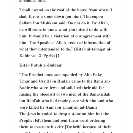
𝐚𝐥-𝐍𝐚𝐝𝐚𝐫𝐢 𝐬𝐚𝐢𝐝:
𝐈 𝐬𝐡𝐚𝐥𝐥 𝐚𝐬𝐜𝐞𝐧𝐝 𝐨𝐧 𝐭𝐡𝐞 𝐫𝐨𝐨𝐟 𝐨𝐟 𝐭𝐡𝐞 𝐡𝐨𝐮𝐬𝐞 𝐟𝐫𝐨𝐦 𝐰𝐡𝐞𝐫𝐞 𝐈
𝐬𝐡𝐚𝐥𝐥 𝐭𝐡𝐫𝐨𝐰 𝐚 𝐬𝐭𝐨𝐧𝐞 𝐝𝐨𝐰𝐧 (𝐨𝐧 𝐡𝐢𝐦). 𝐓𝐡𝐞𝐫𝐞𝐮𝐩𝐨𝐧
𝐒𝐚𝐥𝐥𝐚𝐦 𝐈𝐛𝐧 𝐌𝐢𝐬𝐡𝐤𝐚𝐦 𝐬𝐚𝐢𝐝: 𝐃𝐨 𝐧𝐨𝐭 𝐝𝐨 𝐢𝐭. 𝐁𝐲 𝐀𝐥𝐥𝐚𝐡,
𝐡𝐞 𝐰𝐢𝐥𝐥 𝐜𝐨𝐦𝐞 𝐭𝐨 𝐤𝐧𝐨𝐰 𝐰𝐡𝐚𝐭 𝐲𝐨𝐮 𝐢𝐧𝐭𝐞𝐧𝐝 𝐭𝐨 𝐝𝐨 𝐰𝐢𝐭𝐡
𝐡𝐢𝐦. 𝐈𝐭 𝐰𝐨𝐮𝐥𝐝 𝐛𝐞 𝐚 𝐯𝐢𝐨𝐥𝐚𝐭𝐢𝐨𝐧 𝐨𝐟 𝐨𝐮𝐫 𝐚𝐠𝐫𝐞𝐞𝐦𝐞𝐧𝐭 𝐰𝐢𝐭𝐡
𝐡𝐢𝐦. 𝐓𝐡𝐞 𝐀𝐩𝐨𝐬𝐭𝐥𝐞 𝐨𝐟 𝐀𝐥𝐥𝐚𝐡, 𝐫𝐞𝐜𝐞𝐢𝐯𝐞𝐝 𝐢𝐧𝐟𝐨𝐫𝐦𝐚𝐭𝐢𝐨𝐧 𝐨𝐟
𝐰𝐡𝐚𝐭 𝐭𝐡𝐞𝐲 𝐢𝐧𝐭𝐞𝐧𝐭𝐞𝐧𝐝𝐞𝐝 𝐭𝐨 𝐝𝐨.” (𝐊𝐢𝐭𝐚𝐛 𝐚𝐥-𝐭𝐚𝐛𝐚𝐪𝐚𝐭 𝐚𝐥-
𝐊𝐚𝐛𝐢𝐫 𝐯𝐨𝐥. 𝟐. 𝐏𝐠 𝟔𝟗) [𝟐]
𝐊𝐢𝐭𝐚𝐛 𝐅𝐮𝐭𝐮𝐡 𝐚𝐥-𝐁𝐮𝐥𝐝𝐚𝐧:
“𝐓𝐡𝐞 𝐏𝐫𝐨𝐩𝐡𝐞𝐭 𝐨𝐧𝐜𝐞 𝐚𝐜𝐜𝐨𝐦𝐩𝐚𝐧𝐢𝐞𝐝 𝐛𝐲 𝐀𝐛𝐮 𝐁𝐚𝐤𝐫,
𝐔𝐦𝐚𝐫 𝐚𝐧𝐝 𝐔𝐬𝐚𝐢𝐝 𝐢𝐛𝐧 𝐇𝐮𝐝𝐚𝐢𝐫 𝐜𝐚𝐦𝐞 𝐭𝐨 𝐭𝐡𝐞 𝐁𝐚𝐧𝐮 𝐚𝐧-
𝐍𝐚𝐝𝐢𝐫 𝐰𝐡𝐨 𝐰𝐞𝐫𝐞 𝐉𝐞𝐰𝐬 𝐚𝐧𝐝 𝐬𝐨𝐥𝐢𝐜𝐢𝐭𝐞𝐝 𝐭𝐡𝐞𝐢𝐫 𝐚𝐢𝐝 𝐟𝐨𝐫
𝐫𝐚𝐢𝐬𝐢𝐧𝐠 𝐭𝐡𝐞 𝐛𝐥𝐨𝐨𝐝𝐰𝐢𝐭 𝐨𝐟 𝐭𝐰𝐨 𝐦𝐞𝐧 𝐨𝐟 𝐭𝐡𝐞 𝐁𝐚𝐧𝐮-𝐊𝐢𝐥𝐚𝐛
𝐢𝐛𝐧 𝐑𝐚𝐛𝐢’𝐚𝐡 𝐰𝐡𝐨 𝐡𝐚𝐝 𝐦𝐚𝐝𝐞 𝐩𝐞𝐚𝐜𝐞 𝐰𝐢𝐭𝐡 𝐡𝐢𝐦 𝐚𝐧𝐝 𝐰𝐡𝐨
𝐰𝐞𝐫𝐞 𝐤𝐢𝐥𝐥𝐞𝐝 𝐛𝐲 𝐀𝐦𝐫 𝐢𝐛𝐧 𝐔𝐦𝐚𝐢𝐲𝐚𝐡 𝐚𝐝-𝐃𝐚𝐦𝐫𝐢.
𝐓𝐡𝐞 𝐉𝐞𝐰𝐬 𝐢𝐧𝐭𝐞𝐧𝐝𝐞𝐝 𝐭𝐨 𝐝𝐫𝐨𝐩 𝐚 𝐬𝐭𝐨𝐧𝐞 𝐨𝐧 𝐡𝐢𝐦 𝐛𝐮𝐭 𝐭𝐡𝐞
𝐏𝐫𝐨𝐩𝐡𝐞𝐭 𝐥𝐞𝐟𝐭 𝐭𝐡𝐞𝐦 𝐚𝐧𝐝 𝐬𝐞𝐧𝐭 𝐭𝐡𝐞𝐦 𝐰𝐨𝐫𝐝 𝐨𝐫𝐝𝐞𝐫𝐢𝐧𝐠
𝐭𝐡𝐞𝐦 𝐭𝐨 𝐞𝐯𝐚𝐜𝐮𝐚𝐭𝐞 𝐡𝐢𝐬 𝐜𝐢𝐭𝐲 [𝐘𝐚𝐭𝐡𝐫𝐢𝐛] 𝐛𝐞𝐜𝐚𝐮𝐬𝐞 𝐨𝐟 𝐭𝐡𝐞𝐢𝐫