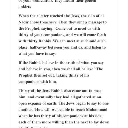
𝐨𝐟 𝐲𝐨𝐮𝐫 𝐰𝐨𝐦𝐞𝐧𝐬𝐟𝐨𝐥𝐤’ 𝐭𝐡𝐞𝐲 𝐦𝐞𝐚𝐧𝐭 𝐭𝐡𝐞𝐢𝐫 𝐠𝐨𝐥𝐝𝐞𝐧
𝐚𝐧𝐤𝐥𝐞𝐭𝐬.
𝐖𝐡𝐞𝐧 𝐭𝐡𝐞𝐢𝐫 𝐥𝐞𝐭𝐭𝐞𝐫 𝐫𝐞𝐚𝐜𝐡𝐞𝐝 𝐭𝐡𝐞 𝐉𝐞𝐰𝐬, 𝐭𝐡𝐞 𝐜𝐥𝐚𝐧 𝐨𝐟 𝐚𝐥-
𝐍𝐚𝐝𝐢𝐫 𝐜𝐡𝐨𝐬𝐞 𝐭𝐫𝐞𝐚𝐜𝐡𝐞𝐫𝐲. 𝐓𝐡𝐞𝐧 𝐭𝐡𝐞𝐲 𝐬𝐞𝐧𝐭 𝐚 𝐦𝐞𝐬𝐬𝐚𝐠𝐞 𝐭𝐨
𝐭𝐡𝐞 𝐏𝐫𝐨𝐩𝐡𝐞𝐭, 𝐬𝐚𝐲𝐢𝐧𝐠, ‘𝐂𝐨𝐦𝐞 𝐨𝐮𝐭 𝐭𝐨 𝐦𝐞𝐞𝐭 𝐮𝐬 𝐰𝐢𝐭𝐡
𝐭𝐡𝐢𝐫𝐭𝐲 𝐨𝐟 𝐲𝐨𝐮𝐫 𝐜𝐨𝐦𝐩𝐚𝐧𝐢𝐨𝐧𝐬, 𝐚𝐧𝐝 𝐰𝐞 𝐰𝐢𝐥𝐥 𝐜𝐨𝐦𝐞 𝐟𝐨𝐫𝐭𝐡
𝐰𝐢𝐭𝐡 𝐭𝐡𝐢𝐫𝐭𝐲 𝐑𝐚𝐛𝐛𝐢𝐬. 𝐖𝐞 𝐜𝐚𝐧 𝐦𝐞𝐞𝐭 𝐚𝐭 𝐬𝐮𝐜𝐡-𝐚𝐧𝐝-𝐬𝐮𝐜𝐡
𝐩𝐥𝐚𝐜𝐞, 𝐡𝐚𝐥𝐟-𝐚𝐰𝐚𝐲 𝐛𝐞𝐭𝐰𝐞𝐞𝐧 𝐲𝐨𝐮 𝐚𝐧𝐝 𝐮𝐬, 𝐚𝐧𝐝 𝐥𝐢𝐬𝐭𝐞𝐧 𝐭𝐨
𝐰𝐡𝐚𝐭 𝐲𝐨𝐮 𝐡𝐚𝐯𝐞 𝐭𝐨 𝐬𝐚𝐲.
𝐈𝐟 𝐭𝐡𝐞 𝐑𝐚𝐛𝐛𝐢𝐬 𝐛𝐞𝐥𝐢𝐞𝐯𝐞 𝐢𝐧 𝐭𝐡𝐞 𝐭𝐫𝐮𝐭𝐡 𝐨𝐟 𝐰𝐡𝐚𝐭 𝐲𝐨𝐮 𝐬𝐚𝐲
𝐚𝐧𝐝 𝐛𝐞𝐥𝐢𝐞𝐯𝐞 𝐢𝐧 𝐲𝐨𝐮, 𝐭𝐡𝐞𝐧 𝐰𝐞 𝐬𝐡𝐚𝐥𝐥 𝐚𝐥𝐥 𝐛𝐞𝐥𝐢𝐞𝐯𝐞.’ 𝐓𝐡𝐞
𝐏𝐫𝐨𝐩𝐡𝐞𝐭 𝐭𝐡𝐞𝐧 𝐬𝐞𝐭 𝐨𝐮𝐭, 𝐭𝐚𝐤𝐢𝐧𝐠 𝐭𝐡𝐢𝐫𝐭𝐲 𝐨𝐟 𝐡𝐢𝐬
𝐜𝐨𝐦𝐩𝐚𝐧𝐢𝐨𝐧𝐬 𝐰𝐢𝐭𝐡 𝐡𝐢𝐦.
𝐓𝐡𝐢𝐫𝐭𝐲 𝐨𝐟 𝐭𝐡𝐞 𝐉𝐞𝐰𝐬 𝐑𝐚𝐛𝐛𝐢𝐬 𝐚𝐥𝐬𝐨 𝐜𝐚𝐦𝐞 𝐨𝐮𝐭 𝐭𝐨 𝐦𝐞𝐞𝐭
𝐡𝐢𝐦, 𝐚𝐧𝐝 𝐞𝐯𝐞𝐧𝐭𝐮𝐚𝐥𝐥𝐲 𝐭𝐡𝐞𝐲 𝐡𝐚𝐝 𝐚𝐥𝐥 𝐠𝐚𝐭𝐡𝐞𝐫𝐞𝐝 𝐚𝐭 𝐚𝐧
𝐨𝐩𝐞𝐧 𝐞𝐱𝐩𝐚𝐧𝐬𝐞 𝐨𝐟 𝐞𝐚𝐫𝐭𝐡. 𝐓𝐡𝐞 𝐉𝐞𝐰𝐬 𝐛𝐞𝐠𝐚𝐧 𝐭𝐨 𝐬𝐚𝐲 𝐭𝐨 𝐨𝐧𝐞
𝐚𝐧𝐨𝐭𝐡𝐞𝐫, ‘𝐇𝐨𝐰 𝐰𝐢𝐥𝐥 𝐰𝐞 𝐛𝐞 𝐚𝐛𝐥𝐞 𝐭𝐨 𝐫𝐞𝐚𝐜𝐡 𝐌𝐮𝐡𝐚𝐦𝐦𝐚𝐝
𝐰𝐡𝐞𝐧 𝐡𝐞 𝐡𝐚𝐬 𝐭𝐡𝐢𝐫𝐭𝐲 𝐨𝐟 𝐡𝐢𝐬 𝐜𝐨𝐦𝐩𝐚𝐧𝐢𝐨𝐧𝐬 𝐚𝐭 𝐡𝐢𝐬 𝐬𝐢𝐝𝐞 –
𝐞𝐚𝐜𝐡 𝐨𝐟 𝐭𝐡𝐞𝐦 𝐦𝐨𝐫𝐞 𝐰𝐢𝐥𝐥𝐢𝐧𝐠 𝐭𝐡𝐚𝐧 𝐭𝐡𝐞 𝐧𝐞𝐱𝐭 𝐭𝐨 𝐥𝐚𝐲 𝐝𝐨𝐰𝐧