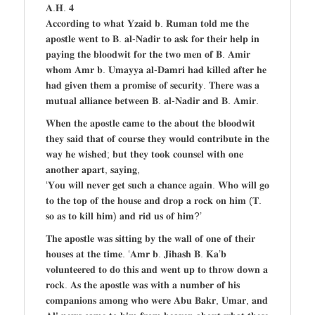
𝐀.𝐇. 𝟒
𝐀𝐜𝐜𝐨𝐫𝐝𝐢𝐧𝐠 𝐭𝐨 𝐰𝐡𝐚𝐭 𝐘𝐳𝐚𝐢𝐝 𝐛. 𝐑𝐮𝐦𝐚𝐧 𝐭𝐨𝐥𝐝 𝐦𝐞 𝐭𝐡𝐞
𝐚𝐩𝐨𝐬𝐭𝐥𝐞 𝐰𝐞𝐧𝐭 𝐭𝐨 𝐁. 𝐚𝐥-𝐍𝐚𝐝𝐢𝐫 𝐭𝐨 𝐚𝐬𝐤 𝐟𝐨𝐫 𝐭𝐡𝐞𝐢𝐫 𝐡𝐞𝐥𝐩 𝐢𝐧
𝐩𝐚𝐲𝐢𝐧𝐠 𝐭𝐡𝐞 𝐛𝐥𝐨𝐨𝐝𝐰𝐢𝐭 𝐟𝐨𝐫 𝐭𝐡𝐞 𝐭𝐰𝐨 𝐦𝐞𝐧 𝐨𝐟 𝐁. 𝐀𝐦𝐢𝐫
𝐰𝐡𝐨𝐦 𝐀𝐦𝐫 𝐛. 𝐔𝐦𝐚𝐲𝐲𝐚 𝐚𝐥-𝐃𝐚𝐦𝐫𝐢 𝐡𝐚𝐝 𝐤𝐢𝐥𝐥𝐞𝐝 𝐚𝐟𝐭𝐞𝐫 𝐡𝐞
𝐡𝐚𝐝 𝐠𝐢𝐯𝐞𝐧 𝐭𝐡𝐞𝐦 𝐚 𝐩𝐫𝐨𝐦𝐢𝐬𝐞 𝐨𝐟 𝐬𝐞𝐜𝐮𝐫𝐢𝐭𝐲. 𝐓𝐡𝐞𝐫𝐞 𝐰𝐚𝐬 𝐚
𝐦𝐮𝐭𝐮𝐚𝐥 𝐚𝐥𝐥𝐢𝐚𝐧𝐜𝐞 𝐛𝐞𝐭𝐰𝐞𝐞𝐧 𝐁. 𝐚𝐥-𝐍𝐚𝐝𝐢𝐫 𝐚𝐧𝐝 𝐁. 𝐀𝐦𝐢𝐫.
𝐖𝐡𝐞𝐧 𝐭𝐡𝐞 𝐚𝐩𝐨𝐬𝐭𝐥𝐞 𝐜𝐚𝐦𝐞 𝐭𝐨 𝐭𝐡𝐞 𝐚𝐛𝐨𝐮𝐭 𝐭𝐡𝐞 𝐛𝐥𝐨𝐨𝐝𝐰𝐢𝐭
𝐭𝐡𝐞𝐲 𝐬𝐚𝐢𝐝 𝐭𝐡𝐚𝐭 𝐨𝐟 𝐜𝐨𝐮𝐫𝐬𝐞 𝐭𝐡𝐞𝐲 𝐰𝐨𝐮𝐥𝐝 𝐜𝐨𝐧𝐭𝐫𝐢𝐛𝐮𝐭𝐞 𝐢𝐧 𝐭𝐡𝐞
𝐰𝐚𝐲 𝐡𝐞 𝐰𝐢𝐬𝐡𝐞𝐝; 𝐛𝐮𝐭 𝐭𝐡𝐞𝐲 𝐭𝐨𝐨𝐤 𝐜𝐨𝐮𝐧𝐬𝐞𝐥 𝐰𝐢𝐭𝐡 𝐨𝐧𝐞
𝐚𝐧𝐨𝐭𝐡𝐞𝐫 𝐚𝐩𝐚𝐫𝐭, 𝐬𝐚𝐲𝐢𝐧𝐠,
‘𝐘𝐨𝐮 𝐰𝐢𝐥𝐥 𝐧𝐞𝐯𝐞𝐫 𝐠𝐞𝐭 𝐬𝐮𝐜𝐡 𝐚 𝐜𝐡𝐚𝐧𝐜𝐞 𝐚𝐠𝐚𝐢𝐧. 𝐖𝐡𝐨 𝐰𝐢𝐥𝐥 𝐠𝐨
𝐭𝐨 𝐭𝐡𝐞 𝐭𝐨𝐩 𝐨𝐟 𝐭𝐡𝐞 𝐡𝐨𝐮𝐬𝐞 𝐚𝐧𝐝 𝐝𝐫𝐨𝐩 𝐚 𝐫𝐨𝐜𝐤 𝐨𝐧 𝐡𝐢𝐦 (𝐓.
𝐬𝐨 𝐚𝐬 𝐭𝐨 𝐤𝐢𝐥𝐥 𝐡𝐢𝐦) 𝐚𝐧𝐝 𝐫𝐢𝐝 𝐮𝐬 𝐨𝐟 𝐡𝐢𝐦?’
𝐓𝐡𝐞 𝐚𝐩𝐨𝐬𝐭𝐥𝐞 𝐰𝐚𝐬 𝐬𝐢𝐭𝐭𝐢𝐧𝐠 𝐛𝐲 𝐭𝐡𝐞 𝐰𝐚𝐥𝐥 𝐨𝐟 𝐨𝐧𝐞 𝐨𝐟 𝐭𝐡𝐞𝐢𝐫
𝐡𝐨𝐮𝐬𝐞𝐬 𝐚𝐭 𝐭𝐡𝐞 𝐭𝐢𝐦𝐞. ‘𝐀𝐦𝐫 𝐛. 𝐉𝐢𝐡𝐚𝐬𝐡 𝐁. 𝐊𝐚’𝐛
𝐯𝐨𝐥𝐮𝐧𝐭𝐞𝐞𝐫𝐞𝐝 𝐭𝐨 𝐝𝐨 𝐭𝐡𝐢𝐬 𝐚𝐧𝐝 𝐰𝐞𝐧𝐭 𝐮𝐩 𝐭𝐨 𝐭𝐡𝐫𝐨𝐰 𝐝𝐨𝐰𝐧 𝐚
𝐫𝐨𝐜𝐤. 𝐀𝐬 𝐭𝐡𝐞 𝐚𝐩𝐨𝐬𝐭𝐥𝐞 𝐰𝐚𝐬 𝐰𝐢𝐭𝐡 𝐚 𝐧𝐮𝐦𝐛𝐞𝐫 𝐨𝐟 𝐡𝐢𝐬
𝐜𝐨𝐦𝐩𝐚𝐧𝐢𝐨𝐧𝐬 𝐚𝐦𝐨𝐧𝐠 𝐰𝐡𝐨 𝐰𝐞𝐫𝐞 𝐀𝐛𝐮 𝐁𝐚𝐤𝐫, 𝐔𝐦𝐚𝐫, 𝐚𝐧𝐝