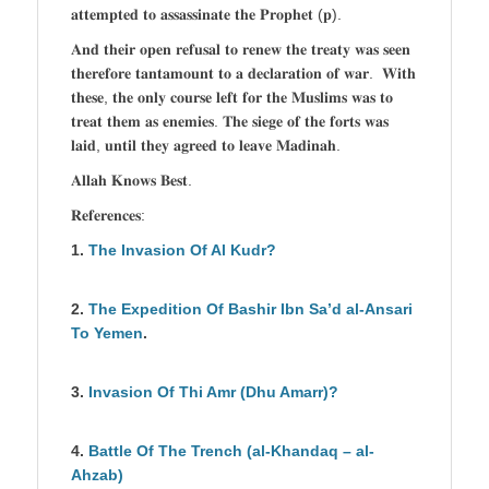
𝐚𝐭𝐭𝐞𝐦𝐩𝐭𝐞𝐝 𝐭𝐨 𝐚𝐬𝐬𝐚𝐬𝐬𝐢𝐧𝐚𝐭𝐞 𝐭𝐡𝐞 𝐏𝐫𝐨𝐩𝐡𝐞𝐭 (𝐩).
𝐀𝐧𝐝 𝐭𝐡𝐞𝐢𝐫 𝐨𝐩𝐞𝐧 𝐫𝐞𝐟𝐮𝐬𝐚𝐥 𝐭𝐨 𝐫𝐞𝐧𝐞𝐰 𝐭𝐡𝐞 𝐭𝐫𝐞𝐚𝐭𝐲 𝐰𝐚𝐬 𝐬𝐞𝐞𝐧
𝐭𝐡𝐞𝐫𝐞𝐟𝐨𝐫𝐞 𝐭𝐚𝐧𝐭𝐚𝐦𝐨𝐮𝐧𝐭 𝐭𝐨 𝐚 𝐝𝐞𝐜𝐥𝐚𝐫𝐚𝐭𝐢𝐨𝐧 𝐨𝐟 𝐰𝐚𝐫. 𝐖𝐢𝐭𝐡
𝐭𝐡𝐞𝐬𝐞, 𝐭𝐡𝐞 𝐨𝐧𝐥𝐲 𝐜𝐨𝐮𝐫𝐬𝐞 𝐥𝐞𝐟𝐭 𝐟𝐨𝐫 𝐭𝐡𝐞 𝐌𝐮𝐬𝐥𝐢𝐦𝐬 𝐰𝐚𝐬 𝐭𝐨
𝐭𝐫𝐞𝐚𝐭 𝐭𝐡𝐞𝐦 𝐚𝐬 𝐞𝐧𝐞𝐦𝐢𝐞𝐬. 𝐓𝐡𝐞 𝐬𝐢𝐞𝐠𝐞 𝐨𝐟 𝐭𝐡𝐞 𝐟𝐨𝐫𝐭𝐬 𝐰𝐚𝐬
𝐥𝐚𝐢𝐝, 𝐮𝐧𝐭𝐢𝐥 𝐭𝐡𝐞𝐲 𝐚𝐠𝐫𝐞𝐞𝐝 𝐭𝐨 𝐥𝐞𝐚𝐯𝐞 𝐌𝐚𝐝𝐢𝐧𝐚𝐡.
𝐀𝐥𝐥𝐚𝐡 𝐊𝐧𝐨𝐰𝐬 𝐁𝐞𝐬𝐭.
𝐑𝐞𝐟𝐞𝐫𝐞𝐧𝐜𝐞𝐬:
1.
The Invasion Of Al Kudr?
2.
The Expedition Of Bashir Ibn Sa’d al-Ansari
To Yemen
.
3.
Invasion Of Thi Amr (Dhu Amarr)?
4.
Battle Of The Trench (al-Khandaq – al-
Ahzab)