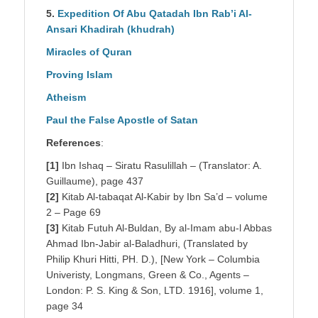
5.
Expedition Of Abu Qatadah Ibn Rab’i Al-
Ansari Khadirah (khudrah)
Miracles of Quran
Proving Islam
Atheism
Paul the False Apostle of Satan
References
:
[1]
Ibn Ishaq – Siratu Rasulillah – (Translator: A.
Guillaume), page 437
[2]
Kitab Al-tabaqat Al-Kabir by Ibn Sa’d – volume
2 – Page 69
[3]
Kitab Futuh Al-Buldan, By al-Imam abu-l Abbas
Ahmad Ibn-Jabir al-Baladhuri, (Translated by
Philip Khuri Hitti, PH. D.), [New York – Columbia
Univeristy, Longmans, Green & Co., Agents –
London: P. S. King & Son, LTD. 1916], volume 1,
page 34