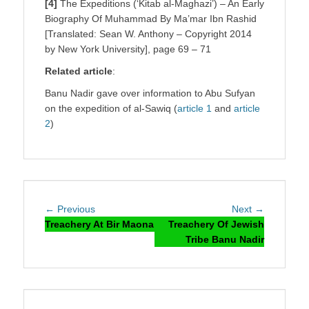
[4]
The Expeditions (‘Kitab al-Maghazi’) – An Early
Biography Of Muhammad By Ma’mar Ibn Rashid
[Translated: Sean W. Anthony – Copyright 2014
by New York University], page 69 – 71
Related article
:
Banu Nadir gave over information to Abu Sufyan
on the expedition of al-Sawiq (
article 1
and
article
2
)
Post
Previous
Next
← Previous
Next →
navigation
post:
post:
Treachery At Bir Maona
Treachery Of Jewish
Tribe Banu Nadir