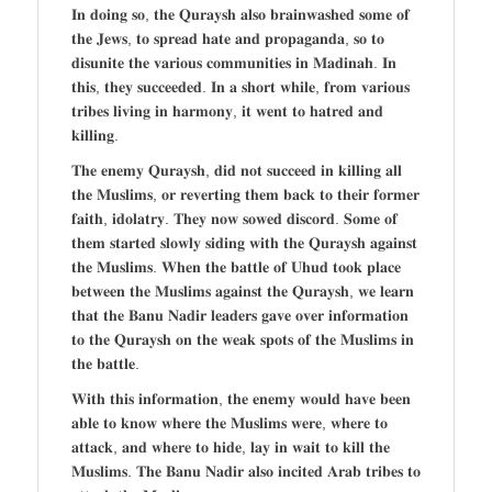
𝐈𝐧 𝐝𝐨𝐢𝐧𝐠 𝐬𝐨, 𝐭𝐡𝐞 𝐐𝐮𝐫𝐚𝐲𝐬𝐡 𝐚𝐥𝐬𝐨 𝐛𝐫𝐚𝐢𝐧𝐰𝐚𝐬𝐡𝐞𝐝 𝐬𝐨𝐦𝐞 𝐨𝐟
𝐭𝐡𝐞 𝐉𝐞𝐰𝐬, 𝐭𝐨 𝐬𝐩𝐫𝐞𝐚𝐝 𝐡𝐚𝐭𝐞 𝐚𝐧𝐝 𝐩𝐫𝐨𝐩𝐚𝐠𝐚𝐧𝐝𝐚, 𝐬𝐨 𝐭𝐨
𝐝𝐢𝐬𝐮𝐧𝐢𝐭𝐞 𝐭𝐡𝐞 𝐯𝐚𝐫𝐢𝐨𝐮𝐬 𝐜𝐨𝐦𝐦𝐮𝐧𝐢𝐭𝐢𝐞𝐬 𝐢𝐧 𝐌𝐚𝐝𝐢𝐧𝐚𝐡. 𝐈𝐧
𝐭𝐡𝐢𝐬, 𝐭𝐡𝐞𝐲 𝐬𝐮𝐜𝐜𝐞𝐞𝐝𝐞𝐝. 𝐈𝐧 𝐚 𝐬𝐡𝐨𝐫𝐭 𝐰𝐡𝐢𝐥𝐞, 𝐟𝐫𝐨𝐦 𝐯𝐚𝐫𝐢𝐨𝐮𝐬
𝐭𝐫𝐢𝐛𝐞𝐬 𝐥𝐢𝐯𝐢𝐧𝐠 𝐢𝐧 𝐡𝐚𝐫𝐦𝐨𝐧𝐲, 𝐢𝐭 𝐰𝐞𝐧𝐭 𝐭𝐨 𝐡𝐚𝐭𝐫𝐞𝐝 𝐚𝐧𝐝
𝐤𝐢𝐥𝐥𝐢𝐧𝐠.
𝐓𝐡𝐞 𝐞𝐧𝐞𝐦𝐲 𝐐𝐮𝐫𝐚𝐲𝐬𝐡, 𝐝𝐢𝐝 𝐧𝐨𝐭 𝐬𝐮𝐜𝐜𝐞𝐞𝐝 𝐢𝐧 𝐤𝐢𝐥𝐥𝐢𝐧𝐠 𝐚𝐥𝐥
𝐭𝐡𝐞 𝐌𝐮𝐬𝐥𝐢𝐦𝐬, 𝐨𝐫 𝐫𝐞𝐯𝐞𝐫𝐭𝐢𝐧𝐠 𝐭𝐡𝐞𝐦 𝐛𝐚𝐜𝐤 𝐭𝐨 𝐭𝐡𝐞𝐢𝐫 𝐟𝐨𝐫𝐦𝐞𝐫
𝐟𝐚𝐢𝐭𝐡, 𝐢𝐝𝐨𝐥𝐚𝐭𝐫𝐲. 𝐓𝐡𝐞𝐲 𝐧𝐨𝐰 𝐬𝐨𝐰𝐞𝐝 𝐝𝐢𝐬𝐜𝐨𝐫𝐝. 𝐒𝐨𝐦𝐞 𝐨𝐟
𝐭𝐡𝐞𝐦 𝐬𝐭𝐚𝐫𝐭𝐞𝐝 𝐬𝐥𝐨𝐰𝐥𝐲 𝐬𝐢𝐝𝐢𝐧𝐠 𝐰𝐢𝐭𝐡 𝐭𝐡𝐞 𝐐𝐮𝐫𝐚𝐲𝐬𝐡 𝐚𝐠𝐚𝐢𝐧𝐬𝐭
𝐭𝐡𝐞 𝐌𝐮𝐬𝐥𝐢𝐦𝐬. 𝐖𝐡𝐞𝐧 𝐭𝐡𝐞 𝐛𝐚𝐭𝐭𝐥𝐞 𝐨𝐟 𝐔𝐡𝐮𝐝 𝐭𝐨𝐨𝐤 𝐩𝐥𝐚𝐜𝐞
𝐛𝐞𝐭𝐰𝐞𝐞𝐧 𝐭𝐡𝐞 𝐌𝐮𝐬𝐥𝐢𝐦𝐬 𝐚𝐠𝐚𝐢𝐧𝐬𝐭 𝐭𝐡𝐞 𝐐𝐮𝐫𝐚𝐲𝐬𝐡, 𝐰𝐞 𝐥𝐞𝐚𝐫𝐧
𝐭𝐡𝐚𝐭 𝐭𝐡𝐞 𝐁𝐚𝐧𝐮 𝐍𝐚𝐝𝐢𝐫 𝐥𝐞𝐚𝐝𝐞𝐫𝐬 𝐠𝐚𝐯𝐞 𝐨𝐯𝐞𝐫 𝐢𝐧𝐟𝐨𝐫𝐦𝐚𝐭𝐢𝐨𝐧
𝐭𝐨 𝐭𝐡𝐞 𝐐𝐮𝐫𝐚𝐲𝐬𝐡 𝐨𝐧 𝐭𝐡𝐞 𝐰𝐞𝐚𝐤 𝐬𝐩𝐨𝐭𝐬 𝐨𝐟 𝐭𝐡𝐞 𝐌𝐮𝐬𝐥𝐢𝐦𝐬 𝐢𝐧
𝐭𝐡𝐞 𝐛𝐚𝐭𝐭𝐥𝐞.
𝐖𝐢𝐭𝐡 𝐭𝐡𝐢𝐬 𝐢𝐧𝐟𝐨𝐫𝐦𝐚𝐭𝐢𝐨𝐧, 𝐭𝐡𝐞 𝐞𝐧𝐞𝐦𝐲 𝐰𝐨𝐮𝐥𝐝 𝐡𝐚𝐯𝐞 𝐛𝐞𝐞𝐧
𝐚𝐛𝐥𝐞 𝐭𝐨 𝐤𝐧𝐨𝐰 𝐰𝐡𝐞𝐫𝐞 𝐭𝐡𝐞 𝐌𝐮𝐬𝐥𝐢𝐦𝐬 𝐰𝐞𝐫𝐞, 𝐰𝐡𝐞𝐫𝐞 𝐭𝐨
𝐚𝐭𝐭𝐚𝐜𝐤, 𝐚𝐧𝐝 𝐰𝐡𝐞𝐫𝐞 𝐭𝐨 𝐡𝐢𝐝𝐞, 𝐥𝐚𝐲 𝐢𝐧 𝐰𝐚𝐢𝐭 𝐭𝐨 𝐤𝐢𝐥𝐥 𝐭𝐡𝐞
𝐌𝐮𝐬𝐥𝐢𝐦𝐬. 𝐓𝐡𝐞 𝐁𝐚𝐧𝐮 𝐍𝐚𝐝𝐢𝐫 𝐚𝐥𝐬𝐨 𝐢𝐧𝐜𝐢𝐭𝐞𝐝 𝐀𝐫𝐚𝐛 𝐭𝐫𝐢𝐛𝐞𝐬 𝐭𝐨