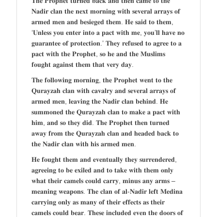
𝐓𝐡𝐞 𝐏𝐫𝐨𝐩𝐡𝐞𝐭 𝐭𝐮𝐫𝐧𝐞𝐝 𝐛𝐚𝐜𝐤 𝐚𝐧𝐝 𝐭𝐡𝐞𝐧 𝐜𝐚𝐦𝐞 𝐭𝐨 𝐭𝐡𝐞
𝐍𝐚𝐝𝐢𝐫 𝐜𝐥𝐚𝐧 𝐭𝐡𝐞 𝐧𝐞𝐱𝐭 𝐦𝐨𝐫𝐧𝐢𝐧𝐠 𝐰𝐢𝐭𝐡 𝐬𝐞𝐯𝐞𝐫𝐚𝐥 𝐚𝐫𝐫𝐚𝐲𝐬 𝐨𝐟
𝐚𝐫𝐦𝐞𝐝 𝐦𝐞𝐧 𝐚𝐧𝐝 𝐛𝐞𝐬𝐢𝐞𝐠𝐞𝐝 𝐭𝐡𝐞𝐦. 𝐇𝐞 𝐬𝐚𝐢𝐝 𝐭𝐨 𝐭𝐡𝐞𝐦,
‘𝐔𝐧𝐥𝐞𝐬𝐬 𝐲𝐨𝐮 𝐞𝐧𝐭𝐞𝐫 𝐢𝐧𝐭𝐨 𝐚 𝐩𝐚𝐜𝐭 𝐰𝐢𝐭𝐡 𝐦𝐞, 𝐲𝐨𝐮’𝐥𝐥 𝐡𝐚𝐯𝐞 𝐧𝐨
𝐠𝐮𝐚𝐫𝐚𝐧𝐭𝐞𝐞 𝐨𝐟 𝐩𝐫𝐨𝐭𝐞𝐜𝐭𝐢𝐨𝐧.’ 𝐓𝐡𝐞𝐲 𝐫𝐞𝐟𝐮𝐬𝐞𝐝 𝐭𝐨 𝐚𝐠𝐫𝐞𝐞 𝐭𝐨 𝐚
𝐩𝐚𝐜𝐭 𝐰𝐢𝐭𝐡 𝐭𝐡𝐞 𝐏𝐫𝐨𝐩𝐡𝐞𝐭, 𝐬𝐨 𝐡𝐞 𝐚𝐧𝐝 𝐭𝐡𝐞 𝐌𝐮𝐬𝐥𝐢𝐦𝐬
𝐟𝐨𝐮𝐠𝐡𝐭 𝐚𝐠𝐚𝐢𝐧𝐬𝐭 𝐭𝐡𝐞𝐦 𝐭𝐡𝐚𝐭 𝐯𝐞𝐫𝐲 𝐝𝐚𝐲.
𝐓𝐡𝐞 𝐟𝐨𝐥𝐥𝐨𝐰𝐢𝐧𝐠 𝐦𝐨𝐫𝐧𝐢𝐧𝐠, 𝐭𝐡𝐞 𝐏𝐫𝐨𝐩𝐡𝐞𝐭 𝐰𝐞𝐧𝐭 𝐭𝐨 𝐭𝐡𝐞
𝐐𝐮𝐫𝐚𝐲𝐳𝐚𝐡 𝐜𝐥𝐚𝐧 𝐰𝐢𝐭𝐡 𝐜𝐚𝐯𝐚𝐥𝐫𝐲 𝐚𝐧𝐝 𝐬𝐞𝐯𝐞𝐫𝐚𝐥 𝐚𝐫𝐫𝐚𝐲𝐬 𝐨𝐟
𝐚𝐫𝐦𝐞𝐝 𝐦𝐞𝐧, 𝐥𝐞𝐚𝐯𝐢𝐧𝐠 𝐭𝐡𝐞 𝐍𝐚𝐝𝐢𝐫 𝐜𝐥𝐚𝐧 𝐛𝐞𝐡𝐢𝐧𝐝. 𝐇𝐞
𝐬𝐮𝐦𝐦𝐨𝐧𝐞𝐝 𝐭𝐡𝐞 𝐐𝐮𝐫𝐚𝐲𝐳𝐚𝐡 𝐜𝐥𝐚𝐧 𝐭𝐨 𝐦𝐚𝐤𝐞 𝐚 𝐩𝐚𝐜𝐭 𝐰𝐢𝐭𝐡
𝐡𝐢𝐦, 𝐚𝐧𝐝 𝐬𝐨 𝐭𝐡𝐞𝐲 𝐝𝐢𝐝. 𝐓𝐡𝐞 𝐏𝐫𝐨𝐩𝐡𝐞𝐭 𝐭𝐡𝐞𝐧 𝐭𝐮𝐫𝐧𝐞𝐝
𝐚𝐰𝐚𝐲 𝐟𝐫𝐨𝐦 𝐭𝐡𝐞 𝐐𝐮𝐫𝐚𝐲𝐳𝐚𝐡 𝐜𝐥𝐚𝐧 𝐚𝐧𝐝 𝐡𝐞𝐚𝐝𝐞𝐝 𝐛𝐚𝐜𝐤 𝐭𝐨
𝐭𝐡𝐞 𝐍𝐚𝐝𝐢𝐫 𝐜𝐥𝐚𝐧 𝐰𝐢𝐭𝐡 𝐡𝐢𝐬 𝐚𝐫𝐦𝐞𝐝 𝐦𝐞𝐧.
𝐇𝐞 𝐟𝐨𝐮𝐠𝐡𝐭 𝐭𝐡𝐞𝐦 𝐚𝐧𝐝 𝐞𝐯𝐞𝐧𝐭𝐮𝐚𝐥𝐥𝐲 𝐭𝐡𝐞𝐲 𝐬𝐮𝐫𝐫𝐞𝐧𝐝𝐞𝐫𝐞𝐝,
𝐚𝐠𝐫𝐞𝐞𝐢𝐧𝐠 𝐭𝐨 𝐛𝐞 𝐞𝐱𝐢𝐥𝐞𝐝 𝐚𝐧𝐝 𝐭𝐨 𝐭𝐚𝐤𝐞 𝐰𝐢𝐭𝐡 𝐭𝐡𝐞𝐦 𝐨𝐧𝐥𝐲
𝐰𝐡𝐚𝐭 𝐭𝐡𝐞𝐢𝐫 𝐜𝐚𝐦𝐞𝐥𝐬 𝐜𝐨𝐮𝐥𝐝 𝐜𝐚𝐫𝐫𝐲, 𝐦𝐢𝐧𝐮𝐬 𝐚𝐧𝐲 𝐚𝐫𝐦𝐬 –
𝐦𝐞𝐚𝐧𝐢𝐧𝐠 𝐰𝐞𝐚𝐩𝐨𝐧𝐬. 𝐓𝐡𝐞 𝐜𝐥𝐚𝐧 𝐨𝐟 𝐚𝐥-𝐍𝐚𝐝𝐢𝐫 𝐥𝐞𝐟𝐭 𝐌𝐞𝐝𝐢𝐧𝐚
𝐜𝐚𝐫𝐫𝐲𝐢𝐧𝐠 𝐨𝐧𝐥𝐲 𝐚𝐬 𝐦𝐚𝐧𝐲 𝐨𝐟 𝐭𝐡𝐞𝐢𝐫 𝐞𝐟𝐟𝐞𝐜𝐭𝐬 𝐚𝐬 𝐭𝐡𝐞𝐢𝐫
𝐜𝐚𝐦𝐞𝐥𝐬 𝐜𝐨𝐮𝐥𝐝 𝐛𝐞𝐚𝐫. 𝐓𝐡𝐞𝐬𝐞 𝐢𝐧𝐜𝐥𝐮𝐝𝐞𝐝 𝐞𝐯𝐞𝐧 𝐭𝐡𝐞 𝐝𝐨𝐨𝐫𝐬 𝐨𝐟