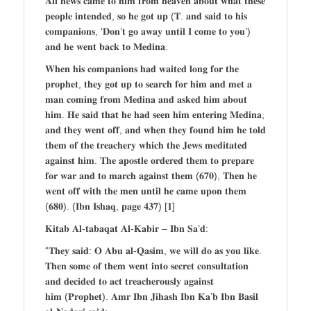
𝐀𝐥𝐢 𝐧𝐞𝐰𝐬 𝐜𝐚𝐦𝐞 𝐭𝐨 𝐡𝐢𝐦 𝐟𝐫𝐨𝐦 𝐡𝐞𝐚𝐯𝐞𝐧 𝐚𝐛𝐨𝐮𝐭 𝐰𝐡𝐚𝐭 𝐭𝐡𝐞𝐬𝐞
𝐩𝐞𝐨𝐩𝐥𝐞 𝐢𝐧𝐭𝐞𝐧𝐝𝐞𝐝, 𝐬𝐨 𝐡𝐞 𝐠𝐨𝐭 𝐮𝐩 (𝐓. 𝐚𝐧𝐝 𝐬𝐚𝐢𝐝 𝐭𝐨 𝐡𝐢𝐬
𝐜𝐨𝐦𝐩𝐚𝐧𝐢𝐨𝐧𝐬, ‘𝐃𝐨𝐧’𝐭 𝐠𝐨 𝐚𝐰𝐚𝐲 𝐮𝐧𝐭𝐢𝐥 𝐈 𝐜𝐨𝐦𝐞 𝐭𝐨 𝐲𝐨𝐮’)
𝐚𝐧𝐝 𝐡𝐞 𝐰𝐞𝐧𝐭 𝐛𝐚𝐜𝐤 𝐭𝐨 𝐌𝐞𝐝𝐢𝐧𝐚.
𝐖𝐡𝐞𝐧 𝐡𝐢𝐬 𝐜𝐨𝐦𝐩𝐚𝐧𝐢𝐨𝐧𝐬 𝐡𝐚𝐝 𝐰𝐚𝐢𝐭𝐞𝐝 𝐥𝐨𝐧𝐠 𝐟𝐨𝐫 𝐭𝐡𝐞
𝐩𝐫𝐨𝐩𝐡𝐞𝐭, 𝐭𝐡𝐞𝐲 𝐠𝐨𝐭 𝐮𝐩 𝐭𝐨 𝐬𝐞𝐚𝐫𝐜𝐡 𝐟𝐨𝐫 𝐡𝐢𝐦 𝐚𝐧𝐝 𝐦𝐞𝐭 𝐚
𝐦𝐚𝐧 𝐜𝐨𝐦𝐢𝐧𝐠 𝐟𝐫𝐨𝐦 𝐌𝐞𝐝𝐢𝐧𝐚 𝐚𝐧𝐝 𝐚𝐬𝐤𝐞𝐝 𝐡𝐢𝐦 𝐚𝐛𝐨𝐮𝐭
𝐡𝐢𝐦. 𝐇𝐞 𝐬𝐚𝐢𝐝 𝐭𝐡𝐚𝐭 𝐡𝐞 𝐡𝐚𝐝 𝐬𝐞𝐞𝐧 𝐡𝐢𝐦 𝐞𝐧𝐭𝐞𝐫𝐢𝐧𝐠 𝐌𝐞𝐝𝐢𝐧𝐚,
𝐚𝐧𝐝 𝐭𝐡𝐞𝐲 𝐰𝐞𝐧𝐭 𝐨𝐟𝐟, 𝐚𝐧𝐝 𝐰𝐡𝐞𝐧 𝐭𝐡𝐞𝐲 𝐟𝐨𝐮𝐧𝐝 𝐡𝐢𝐦 𝐡𝐞 𝐭𝐨𝐥𝐝
𝐭𝐡𝐞𝐦 𝐨𝐟 𝐭𝐡𝐞 𝐭𝐫𝐞𝐚𝐜𝐡𝐞𝐫𝐲 𝐰𝐡𝐢𝐜𝐡 𝐭𝐡𝐞 𝐉𝐞𝐰𝐬 𝐦𝐞𝐝𝐢𝐭𝐚𝐭𝐞𝐝
𝐚𝐠𝐚𝐢𝐧𝐬𝐭 𝐡𝐢𝐦. 𝐓𝐡𝐞 𝐚𝐩𝐨𝐬𝐭𝐥𝐞 𝐨𝐫𝐝𝐞𝐫𝐞𝐝 𝐭𝐡𝐞𝐦 𝐭𝐨 𝐩𝐫𝐞𝐩𝐚𝐫𝐞
𝐟𝐨𝐫 𝐰𝐚𝐫 𝐚𝐧𝐝 𝐭𝐨 𝐦𝐚𝐫𝐜𝐡 𝐚𝐠𝐚𝐢𝐧𝐬𝐭 𝐭𝐡𝐞𝐦 (𝟔𝟕𝟎), 𝐓𝐡𝐞𝐧 𝐡𝐞
𝐰𝐞𝐧𝐭 𝐨𝐟𝐟 𝐰𝐢𝐭𝐡 𝐭𝐡𝐞 𝐦𝐞𝐧 𝐮𝐧𝐭𝐢𝐥 𝐡𝐞 𝐜𝐚𝐦𝐞 𝐮𝐩𝐨𝐧 𝐭𝐡𝐞𝐦
(𝟔𝟖𝟎). (𝐈𝐛𝐧 𝐈𝐬𝐡𝐚𝐪, 𝐩𝐚𝐠𝐞 𝟒𝟑𝟕) [𝟏]
𝐊𝐢𝐭𝐚𝐛 𝐀𝐥-𝐭𝐚𝐛𝐚𝐪𝐚𝐭 𝐀𝐥-𝐊𝐚𝐛𝐢𝐫 – 𝐈𝐛𝐧 𝐒𝐚’𝐝:
“𝐓𝐡𝐞𝐲 𝐬𝐚𝐢𝐝: 𝐎 𝐀𝐛𝐮 𝐚𝐥-𝐐𝐚𝐬𝐢𝐦, 𝐰𝐞 𝐰𝐢𝐥𝐥 𝐝𝐨 𝐚𝐬 𝐲𝐨𝐮 𝐥𝐢𝐤𝐞.
𝐓𝐡𝐞𝐧 𝐬𝐨𝐦𝐞 𝐨𝐟 𝐭𝐡𝐞𝐦 𝐰𝐞𝐧𝐭 𝐢𝐧𝐭𝐨 𝐬𝐞𝐜𝐫𝐞𝐭 𝐜𝐨𝐧𝐬𝐮𝐥𝐭𝐚𝐭𝐢𝐨𝐧
𝐚𝐧𝐝 𝐝𝐞𝐜𝐢𝐝𝐞𝐝 𝐭𝐨 𝐚𝐜𝐭 𝐭𝐫𝐞𝐚𝐜𝐡𝐞𝐫𝐨𝐮𝐬𝐥𝐲 𝐚𝐠𝐚𝐢𝐧𝐬𝐭
𝐡𝐢𝐦 (𝐏𝐫𝐨𝐩𝐡𝐞𝐭). 𝐀𝐦𝐫 𝐈𝐛𝐧 𝐉𝐢𝐡𝐚𝐬𝐡 𝐈𝐛𝐧 𝐊𝐚’𝐛 𝐈𝐛𝐧 𝐁𝐚𝐬𝐢𝐥