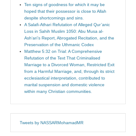
Ten signs of goodness for which it may be
hoped that their possessor is close to Allah
despite shortcomings and sins.
A Salafi-Athari Refutation of Alleged Qur’anic
Loss in Sahih Muslim 1050: Abu Musa al-
Ash‘ari’s Report, Abrogated Recitation, and the
Preservation of the Uthmanic Codex
Matthew 5:32 on Trial: A Comprehensive
Refutation of the Text That Criminalised
Marriage to a Divorced Woman, Restricted Exit
from a Harmful Marriage, and, through its strict
ecclesiastical interpretation, contributed to
marital suspension and domestic violence
within many Christian communities.
Tweets by NASSARMohamadMR