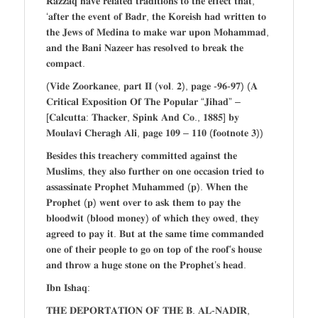
𝐑𝐚𝐳𝐳𝐚𝐪 𝐡𝐚𝐯𝐞 𝐫𝐞𝐥𝐚𝐭𝐞𝐝 𝐭𝐫𝐚𝐝𝐢𝐭𝐢𝐨𝐧𝐬 𝐭𝐨 𝐭𝐡𝐞 𝐞𝐟𝐟𝐞𝐜𝐭 𝐭𝐡𝐚𝐭,
‘𝐚𝐟𝐭𝐞𝐫 𝐭𝐡𝐞 𝐞𝐯𝐞𝐧𝐭 𝐨𝐟 𝐁𝐚𝐝𝐫, 𝐭𝐡𝐞 𝐊𝐨𝐫𝐞𝐢𝐬𝐡 𝐡𝐚𝐝 𝐰𝐫𝐢𝐭𝐭𝐞𝐧 𝐭𝐨
𝐭𝐡𝐞 𝐉𝐞𝐰𝐬 𝐨𝐟 𝐌𝐞𝐝𝐢𝐧𝐚 𝐭𝐨 𝐦𝐚𝐤𝐞 𝐰𝐚𝐫 𝐮𝐩𝐨𝐧 𝐌𝐨𝐡𝐚𝐦𝐦𝐚𝐝,
𝐚𝐧𝐝 𝐭𝐡𝐞 𝐁𝐚𝐧𝐢 𝐍𝐚𝐳𝐞𝐞𝐫 𝐡𝐚𝐬 𝐫𝐞𝐬𝐨𝐥𝐯𝐞𝐝 𝐭𝐨 𝐛𝐫𝐞𝐚𝐤 𝐭𝐡𝐞
𝐜𝐨𝐦𝐩𝐚𝐜𝐭.
(𝐕𝐢𝐝𝐞 𝐙𝐨𝐨𝐫𝐤𝐚𝐧𝐞𝐞, 𝐩𝐚𝐫𝐭 𝐈𝐈 (𝐯𝐨𝐥. 𝟐), 𝐩𝐚𝐠𝐞 -𝟗𝟔-𝟗𝟕) (𝐀
𝐂𝐫𝐢𝐭𝐢𝐜𝐚𝐥 𝐄𝐱𝐩𝐨𝐬𝐢𝐭𝐢𝐨𝐧 𝐎𝐟 𝐓𝐡𝐞 𝐏𝐨𝐩𝐮𝐥𝐚𝐫 “𝐉𝐢𝐡𝐚𝐝” –
[𝐂𝐚𝐥𝐜𝐮𝐭𝐭𝐚: 𝐓𝐡𝐚𝐜𝐤𝐞𝐫, 𝐒𝐩𝐢𝐧𝐤 𝐀𝐧𝐝 𝐂𝐨., 𝟏𝟖𝟖𝟓] 𝐛𝐲
𝐌𝐨𝐮𝐥𝐚𝐯𝐢 𝐂𝐡𝐞𝐫𝐚𝐠𝐡 𝐀𝐥𝐢, 𝐩𝐚𝐠𝐞 𝟏𝟎𝟗 – 𝟏𝟏𝟎 (𝐟𝐨𝐨𝐭𝐧𝐨𝐭𝐞 𝟑))
𝐁𝐞𝐬𝐢𝐝𝐞𝐬 𝐭𝐡𝐢𝐬 𝐭𝐫𝐞𝐚𝐜𝐡𝐞𝐫𝐲 𝐜𝐨𝐦𝐦𝐢𝐭𝐭𝐞𝐝 𝐚𝐠𝐚𝐢𝐧𝐬𝐭 𝐭𝐡𝐞
𝐌𝐮𝐬𝐥𝐢𝐦𝐬, 𝐭𝐡𝐞𝐲 𝐚𝐥𝐬𝐨 𝐟𝐮𝐫𝐭𝐡𝐞𝐫 𝐨𝐧 𝐨𝐧𝐞 𝐨𝐜𝐜𝐚𝐬𝐢𝐨𝐧 𝐭𝐫𝐢𝐞𝐝 𝐭𝐨
𝐚𝐬𝐬𝐚𝐬𝐬𝐢𝐧𝐚𝐭𝐞 𝐏𝐫𝐨𝐩𝐡𝐞𝐭 𝐌𝐮𝐡𝐚𝐦𝐦𝐞𝐝 (𝐩). 𝐖𝐡𝐞𝐧 𝐭𝐡𝐞
𝐏𝐫𝐨𝐩𝐡𝐞𝐭 (𝐩) 𝐰𝐞𝐧𝐭 𝐨𝐯𝐞𝐫 𝐭𝐨 𝐚𝐬𝐤 𝐭𝐡𝐞𝐦 𝐭𝐨 𝐩𝐚𝐲 𝐭𝐡𝐞
𝐛𝐥𝐨𝐨𝐝𝐰𝐢𝐭 (𝐛𝐥𝐨𝐨𝐝 𝐦𝐨𝐧𝐞𝐲) 𝐨𝐟 𝐰𝐡𝐢𝐜𝐡 𝐭𝐡𝐞𝐲 𝐨𝐰𝐞𝐝, 𝐭𝐡𝐞𝐲
𝐚𝐠𝐫𝐞𝐞𝐝 𝐭𝐨 𝐩𝐚𝐲 𝐢𝐭. 𝐁𝐮𝐭 𝐚𝐭 𝐭𝐡𝐞 𝐬𝐚𝐦𝐞 𝐭𝐢𝐦𝐞 𝐜𝐨𝐦𝐦𝐚𝐧𝐝𝐞𝐝
𝐨𝐧𝐞 𝐨𝐟 𝐭𝐡𝐞𝐢𝐫 𝐩𝐞𝐨𝐩𝐥𝐞 𝐭𝐨 𝐠𝐨 𝐨𝐧 𝐭𝐨𝐩 𝐨𝐟 𝐭𝐡𝐞 𝐫𝐨𝐨𝐟’𝐬 𝐡𝐨𝐮𝐬𝐞
𝐚𝐧𝐝 𝐭𝐡𝐫𝐨𝐰 𝐚 𝐡𝐮𝐠𝐞 𝐬𝐭𝐨𝐧𝐞 𝐨𝐧 𝐭𝐡𝐞 𝐏𝐫𝐨𝐩𝐡𝐞𝐭’𝐬 𝐡𝐞𝐚𝐝.
𝐈𝐛𝐧 𝐈𝐬𝐡𝐚𝐪:
𝐓𝐇𝐄 𝐃𝐄𝐏𝐎𝐑𝐓𝐀𝐓𝐈𝐎𝐍 𝐎𝐅 𝐓𝐇𝐄 𝐁. 𝐀𝐋-𝐍𝐀𝐃𝐈𝐑,