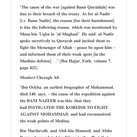
“𝐓𝐡𝐞 𝐜𝐚𝐮𝐬𝐞 𝐨𝐟 𝐭𝐡𝐞 𝐰𝐚𝐫 [𝐚𝐠𝐚𝐢𝐧𝐬𝐭 𝐁𝐚𝐧𝐮 𝐐𝐮𝐫𝐚𝐢𝐝𝐚𝐡] 𝐰𝐚𝐬
𝐝𝐮𝐞 𝐭𝐨 𝐭𝐡𝐞𝐢𝐫 𝐛𝐫𝐞𝐚𝐜𝐡 𝐨𝐟 𝐭𝐡𝐞 𝐭𝐫𝐞𝐚𝐭𝐲. 𝐀𝐬 𝐟𝐨𝐫 𝐚𝐥-𝐍𝐚𝐝𝐢𝐫
[𝐢.𝐞. 𝐁𝐚𝐧𝐮 𝐍𝐚𝐝𝐢𝐫], 𝐭𝐡𝐞 𝐫𝐞𝐚𝐬𝐨𝐧 [𝐟𝐨𝐫 𝐭𝐡𝐞𝐢𝐫 𝐛𝐚𝐧𝐢𝐬𝐡𝐦𝐞𝐧𝐭]
𝐢𝐬 𝐝𝐮𝐞 𝐭𝐡𝐞 𝐟𝐨𝐥𝐥𝐨𝐰𝐢𝐧𝐠 𝐫𝐞𝐚𝐬𝐨𝐧, 𝐰𝐡𝐢𝐜𝐡 𝐰𝐚𝐬 𝐦𝐞𝐧𝐭𝐢𝐨𝐧𝐞𝐝 𝐛𝐲
𝐌𝐮𝐬𝐚 𝐛𝐢𝐧 ‘𝐔𝐪𝐛𝐚 𝐢𝐧 “𝐚𝐥-𝐌𝐚𝐠𝐡𝐚𝐳𝐢”. 𝐇𝐞 𝐬𝐚𝐢𝐝: 𝐚𝐥-𝐍𝐚𝐝𝐢𝐫
𝐬𝐩𝐨𝐤𝐞 𝐬𝐞𝐜𝐫𝐞𝐭𝐢𝐯𝐞𝐥𝐲 𝐭𝐨 𝐐𝐮𝐫𝐚𝐲𝐬𝐡 𝐚𝐧𝐝 𝐢𝐧𝐜𝐢𝐭𝐞𝐝 𝐭𝐡𝐞𝐦 𝐭𝐨
𝐟𝐢𝐠𝐡𝐭 𝐭𝐡𝐞 𝐌𝐞𝐬𝐬𝐞𝐧𝐠𝐞𝐫 𝐨𝐟 𝐀𝐥𝐥𝐚𝐡 – 𝐩𝐞𝐚𝐜𝐞 𝐛𝐞 𝐮𝐩𝐨𝐧 𝐡𝐢𝐦 –
𝐚𝐧𝐝 𝐢𝐧𝐟𝐨𝐫𝐦𝐞𝐝 𝐭𝐡𝐞𝐦 𝐨𝐟 𝐭𝐡𝐞𝐢𝐫 𝐰𝐞𝐚𝐤 𝐬𝐩𝐨𝐭𝐬 [𝐢𝐧 𝐭𝐡𝐞
𝐌𝐮𝐬𝐥𝐢𝐦𝐬 𝐝𝐞𝐟𝐞𝐧𝐬𝐞] …” (𝐈𝐛𝐧 𝐇𝐚𝐣𝐚𝐫, 𝐅𝐚𝐭𝐡, 𝐯𝐨𝐥𝐮𝐦𝐞 𝟕,
𝐩𝐚𝐠𝐞 𝟒𝟐𝟏)
𝐌𝐨𝐮𝐥𝐚𝐯𝐢 𝐂𝐡𝐞𝐫𝐚𝐠𝐡 𝐀𝐥𝐢:
“𝐈𝐛𝐧 𝐎𝐜𝐤𝐛𝐚, 𝐚𝐧 𝐞𝐚𝐫𝐥𝐢𝐞𝐬𝐭 𝐛𝐢𝐨𝐠𝐫𝐚𝐩𝐡𝐞𝐫 𝐨𝐟 𝐌𝐨𝐡𝐚𝐦𝐦𝐚𝐝,
𝐝𝐢𝐞𝐝 𝟏𝟒𝟎, 𝐬𝐚𝐲𝐬, – 𝐭𝐡𝐞 𝐜𝐚𝐮𝐬𝐞 𝐨𝐟 𝐭𝐡𝐞 𝐞𝐱𝐩𝐞𝐝𝐢𝐭𝐢𝐨𝐧 𝐚𝐠𝐚𝐢𝐧𝐬𝐭
𝐭𝐡𝐞 𝐁𝐀𝐍𝐈 𝐍𝐀𝐙𝐄𝐄𝐑 𝐰𝐚𝐬 𝐭𝐡𝐢𝐬: 𝐭𝐡𝐚𝐭 𝐭𝐡𝐞𝐲
𝐡𝐚𝐝 𝐈𝐍𝐒𝐓𝐈𝐆𝐀𝐓𝐄𝐃 𝐓𝐇𝐄 𝐊𝐎𝐑𝐄𝐈𝐒𝐇 𝐓𝐎 𝐅𝐈𝐆𝐇𝐓
𝐀𝐆𝐀𝐈𝐍𝐒𝐓 𝐌𝐎𝐇𝐀𝐌𝐌𝐀𝐃, 𝐚𝐧𝐝 𝐡𝐚𝐝 𝐫𝐞𝐜𝐨𝐧𝐧𝐨𝐢𝐭𝐫𝐞𝐝
𝐭𝐡𝐞 𝐰𝐞𝐚𝐤 𝐩𝐨𝐢𝐧𝐭𝐬 𝐨𝐟 𝐌𝐞𝐝𝐢𝐧𝐚.
𝐈𝐛𝐧 𝐌𝐚𝐫𝐝𝐚𝐯𝐞𝐢𝐡, 𝐚𝐧𝐝 𝐀𝐛𝐝-𝐛𝐢𝐧-𝐇𝐚𝐦𝐞𝐞𝐝, 𝐚𝐧𝐝 𝐀𝐛𝐝𝐮