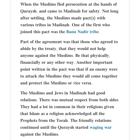
𝐖𝐡𝐞𝐧 𝐭𝐡𝐞 𝐌𝐮𝐬𝐥𝐢𝐦𝐬 𝐟𝐥𝐞𝐝 𝐩𝐞𝐫𝐬𝐞𝐜𝐮𝐭𝐢𝐨𝐧 𝐚𝐭 𝐭𝐡𝐞 𝐡𝐚𝐧𝐝𝐬 𝐨𝐟
𝐐𝐮𝐫𝐚𝐲𝐬𝐡, 𝐚𝐧𝐝 𝐜𝐚𝐦𝐞 𝐭𝐨 𝐌𝐚𝐝𝐢𝐧𝐚𝐡 𝐟𝐨𝐫 𝐬𝐚𝐟𝐞𝐭𝐲. 𝐍𝐨𝐭 𝐥𝐨𝐧𝐠
𝐚𝐟𝐭𝐞𝐫 𝐬𝐞𝐭𝐭𝐥𝐢𝐧𝐠, 𝐭𝐡𝐞 𝐌𝐮𝐬𝐥𝐢𝐦𝐬 𝐦𝐚𝐝𝐞 𝐩𝐚𝐜𝐭(𝐬) 𝐰𝐢𝐭𝐡
𝐯𝐚𝐫𝐢𝐨𝐮𝐬 𝐭𝐫𝐢𝐛𝐞𝐬 𝐢𝐧 𝐌𝐚𝐝𝐢𝐧𝐚𝐡. 𝐎𝐧𝐞 𝐨𝐟 𝐭𝐡𝐞 𝐟𝐢𝐫𝐬𝐭 𝐰𝐡𝐨
𝐣𝐨𝐢𝐧𝐞𝐝 𝐭𝐡𝐢𝐬 𝐩𝐚𝐜𝐭 𝐰𝐚𝐬 𝐭𝐡𝐞
𝐁𝐚𝐧𝐮 𝐍𝐚𝐝𝐢𝐫 𝐭𝐫𝐢𝐛𝐞.
𝐏𝐚𝐫𝐭 𝐨𝐟 𝐭𝐡𝐞 𝐚𝐠𝐫𝐞𝐞𝐦𝐞𝐧𝐭 𝐰𝐚𝐬 𝐭𝐡𝐚𝐭 𝐭𝐡𝐨𝐬𝐞 𝐰𝐡𝐨 𝐚𝐠𝐫𝐞𝐞𝐝 𝐭𝐨
𝐚𝐛𝐢𝐝𝐞 𝐛𝐲 𝐭𝐡𝐞 𝐭𝐫𝐞𝐚𝐭𝐲, 𝐭𝐡𝐚𝐭 𝐭𝐡𝐞𝐲 𝐰𝐨𝐮𝐥𝐝 𝐧𝐨𝐭 𝐡𝐞𝐥𝐩
𝐚𝐧𝐲𝐨𝐧𝐞 𝐚𝐠𝐚𝐢𝐧𝐬𝐭 𝐭𝐡𝐞 𝐌𝐮𝐬𝐥𝐢𝐦𝐬. 𝐁𝐞 𝐭𝐡𝐚𝐭 𝐩𝐡𝐲𝐬𝐢𝐜𝐚𝐥𝐥𝐲,
𝐟𝐢𝐧𝐚𝐧𝐜𝐢𝐚𝐥𝐥𝐲 𝐨𝐫 𝐚𝐧𝐲 𝐨𝐭𝐡𝐞𝐫 𝐰𝐚𝐲. 𝐀𝐧𝐨𝐭𝐡𝐞𝐫 𝐢𝐦𝐩𝐨𝐫𝐭𝐚𝐧𝐭
𝐩𝐨𝐢𝐧𝐭 𝐰𝐫𝐢𝐭𝐭𝐞𝐧 𝐢𝐧 𝐭𝐡𝐞 𝐩𝐚𝐜𝐭 𝐰𝐚𝐬 𝐭𝐡𝐚𝐭 𝐢𝐟 𝐚𝐧 𝐞𝐧𝐞𝐦𝐲 𝐰𝐞𝐫𝐞
𝐭𝐨 𝐚𝐭𝐭𝐚𝐜𝐤 𝐭𝐡𝐞 𝐌𝐮𝐬𝐥𝐢𝐦𝐬 𝐭𝐡𝐞𝐲 𝐰𝐨𝐮𝐥𝐝 𝐚𝐥𝐥 𝐜𝐨𝐦𝐞 𝐭𝐨𝐠𝐞𝐭𝐡𝐞𝐫
𝐚𝐧𝐝 𝐩𝐫𝐨𝐭𝐞𝐜𝐭 𝐭𝐡𝐞 𝐌𝐮𝐬𝐥𝐢𝐦𝐬 𝐨𝐫 𝐯𝐢𝐜𝐞 𝐯𝐞𝐫𝐬𝐚.
𝐓𝐡𝐞 𝐌𝐮𝐬𝐥𝐢𝐦𝐬 𝐚𝐧𝐝 𝐉𝐞𝐰𝐬 𝐢𝐧 𝐌𝐚𝐝𝐢𝐧𝐚𝐡 𝐡𝐚𝐝 𝐠𝐨𝐨𝐝
𝐫𝐞𝐥𝐚𝐭𝐢𝐨𝐧𝐬. 𝐓𝐡𝐞𝐫𝐞 𝐰𝐚𝐬 𝐦𝐮𝐭𝐮𝐚𝐥 𝐫𝐞𝐬𝐩𝐞𝐜𝐭 𝐟𝐫𝐨𝐦 𝐛𝐨𝐭𝐡 𝐬𝐢𝐝𝐞𝐬.
𝐓𝐡𝐞𝐲 𝐡𝐚𝐝 𝐚 𝐥𝐨𝐭 𝐢𝐧 𝐜𝐨𝐦𝐦𝐨𝐧 𝐢𝐧 𝐭𝐡𝐞𝐢𝐫 𝐫𝐞𝐥𝐢𝐠𝐢𝐨𝐧𝐬 𝐠𝐢𝐯𝐞𝐧
𝐭𝐡𝐚𝐭 𝐈𝐬𝐥𝐚𝐦 𝐚𝐬 𝐚 𝐫𝐞𝐥𝐢𝐠𝐢𝐨𝐧 𝐚𝐜𝐤𝐧𝐨𝐰𝐥𝐞𝐝𝐠𝐞𝐝 𝐚𝐥𝐥 𝐭𝐡𝐞
𝐏𝐫𝐨𝐩𝐡𝐞𝐭𝐬 𝐟𝐫𝐨𝐦 𝐭𝐡𝐞 𝐓𝐨𝐫𝐚𝐡. 𝐓𝐡𝐞 𝐟𝐫𝐢𝐞𝐧𝐝𝐥𝐲 𝐫𝐞𝐥𝐚𝐭𝐢𝐨𝐧𝐬
𝐜𝐨𝐧𝐭𝐢𝐧𝐮𝐞𝐝 𝐮𝐧𝐭𝐢𝐥 𝐭𝐡𝐞 𝐐𝐮𝐫𝐚𝐲𝐬𝐡 𝐬𝐭𝐚𝐫𝐭𝐞𝐝
𝐰𝐚𝐠𝐢𝐧𝐠 𝐰𝐚𝐫
𝐚𝐠𝐚𝐢𝐧𝐬𝐭 𝐭𝐡𝐞 𝐌𝐮𝐬𝐥𝐢𝐦𝐬.