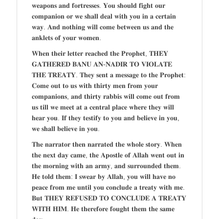
𝐰𝐞𝐚𝐩𝐨𝐧𝐬 𝐚𝐧𝐝 𝐟𝐨𝐫𝐭𝐫𝐞𝐬𝐬𝐞𝐬. 𝐘𝐨𝐮 𝐬𝐡𝐨𝐮𝐥𝐝 𝐟𝐢𝐠𝐡𝐭 𝐨𝐮𝐫
𝐜𝐨𝐦𝐩𝐚𝐧𝐢𝐨𝐧 𝐨𝐫 𝐰𝐞 𝐬𝐡𝐚𝐥𝐥 𝐝𝐞𝐚𝐥 𝐰𝐢𝐭𝐡 𝐲𝐨𝐮 𝐢𝐧 𝐚 𝐜𝐞𝐫𝐭𝐚𝐢𝐧
𝐰𝐚𝐲. 𝐀𝐧𝐝 𝐧𝐨𝐭𝐡𝐢𝐧𝐠 𝐰𝐢𝐥𝐥 𝐜𝐨𝐦𝐞 𝐛𝐞𝐭𝐰𝐞𝐞𝐧 𝐮𝐬 𝐚𝐧𝐝 𝐭𝐡𝐞
𝐚𝐧𝐤𝐥𝐞𝐭𝐬 𝐨𝐟 𝐲𝐨𝐮𝐫 𝐰𝐨𝐦𝐞𝐧.
𝐖𝐡𝐞𝐧 𝐭𝐡𝐞𝐢𝐫 𝐥𝐞𝐭𝐭𝐞𝐫 𝐫𝐞𝐚𝐜𝐡𝐞𝐝 𝐭𝐡𝐞 𝐏𝐫𝐨𝐩𝐡𝐞𝐭, 𝐓𝐇𝐄𝐘
𝐆𝐀𝐓𝐇𝐄𝐑𝐄𝐃 𝐁𝐀𝐍𝐔 𝐀𝐍-𝐍𝐀𝐃𝐈𝐑 𝐓𝐎 𝐕𝐈𝐎𝐋𝐀𝐓𝐄
𝐓𝐇𝐄 𝐓𝐑𝐄𝐀𝐓𝐘. 𝐓𝐡𝐞𝐲 𝐬𝐞𝐧𝐭 𝐚 𝐦𝐞𝐬𝐬𝐚𝐠𝐞 𝐭𝐨 𝐭𝐡𝐞 𝐏𝐫𝐨𝐩𝐡𝐞𝐭:
𝐂𝐨𝐦𝐞 𝐨𝐮𝐭 𝐭𝐨 𝐮𝐬 𝐰𝐢𝐭𝐡 𝐭𝐡𝐢𝐫𝐭𝐲 𝐦𝐞𝐧 𝐟𝐫𝐨𝐦 𝐲𝐨𝐮𝐫
𝐜𝐨𝐦𝐩𝐚𝐧𝐢𝐨𝐧𝐬, 𝐚𝐧𝐝 𝐭𝐡𝐢𝐫𝐭𝐲 𝐫𝐚𝐛𝐛𝐢𝐬 𝐰𝐢𝐥𝐥 𝐜𝐨𝐦𝐞 𝐨𝐮𝐭 𝐟𝐫𝐨𝐦
𝐮𝐬 𝐭𝐢𝐥𝐥 𝐰𝐞 𝐦𝐞𝐞𝐭 𝐚𝐭 𝐚 𝐜𝐞𝐧𝐭𝐫𝐚𝐥 𝐩𝐥𝐚𝐜𝐞 𝐰𝐡𝐞𝐫𝐞 𝐭𝐡𝐞𝐲 𝐰𝐢𝐥𝐥
𝐡𝐞𝐚𝐫 𝐲𝐨𝐮. 𝐈𝐟 𝐭𝐡𝐞𝐲 𝐭𝐞𝐬𝐭𝐢𝐟𝐲 𝐭𝐨 𝐲𝐨𝐮 𝐚𝐧𝐝 𝐛𝐞𝐥𝐢𝐞𝐯𝐞 𝐢𝐧 𝐲𝐨𝐮,
𝐰𝐞 𝐬𝐡𝐚𝐥𝐥 𝐛𝐞𝐥𝐢𝐞𝐯𝐞 𝐢𝐧 𝐲𝐨𝐮.
𝐓𝐡𝐞 𝐧𝐚𝐫𝐫𝐚𝐭𝐨𝐫 𝐭𝐡𝐞𝐧 𝐧𝐚𝐫𝐫𝐚𝐭𝐞𝐝 𝐭𝐡𝐞 𝐰𝐡𝐨𝐥𝐞 𝐬𝐭𝐨𝐫𝐲. 𝐖𝐡𝐞𝐧
𝐭𝐡𝐞 𝐧𝐞𝐱𝐭 𝐝𝐚𝐲 𝐜𝐚𝐦𝐞, 𝐭𝐡𝐞 𝐀𝐩𝐨𝐬𝐭𝐥𝐞 𝐨𝐟 𝐀𝐥𝐥𝐚𝐡 𝐰𝐞𝐧𝐭 𝐨𝐮𝐭 𝐢𝐧
𝐭𝐡𝐞 𝐦𝐨𝐫𝐧𝐢𝐧𝐠 𝐰𝐢𝐭𝐡 𝐚𝐧 𝐚𝐫𝐦𝐲, 𝐚𝐧𝐝 𝐬𝐮𝐫𝐫𝐨𝐮𝐧𝐝𝐞𝐝 𝐭𝐡𝐞𝐦.
𝐇𝐞 𝐭𝐨𝐥𝐝 𝐭𝐡𝐞𝐦: 𝐈 𝐬𝐰𝐞𝐚𝐫 𝐛𝐲 𝐀𝐥𝐥𝐚𝐡, 𝐲𝐨𝐮 𝐰𝐢𝐥𝐥 𝐡𝐚𝐯𝐞 𝐧𝐨
𝐩𝐞𝐚𝐜𝐞 𝐟𝐫𝐨𝐦 𝐦𝐞 𝐮𝐧𝐭𝐢𝐥 𝐲𝐨𝐮 𝐜𝐨𝐧𝐜𝐥𝐮𝐝𝐞 𝐚 𝐭𝐫𝐞𝐚𝐭𝐲 𝐰𝐢𝐭𝐡 𝐦𝐞.
𝐁𝐮𝐭 𝐓𝐇𝐄𝐘 𝐑𝐄𝐅𝐔𝐒𝐄𝐃 𝐓𝐎 𝐂𝐎𝐍𝐂𝐋𝐔𝐃𝐄 𝐀 𝐓𝐑𝐄𝐀𝐓𝐘
𝐖𝐈𝐓𝐇 𝐇𝐈𝐌. 𝐇𝐞 𝐭𝐡𝐞𝐫𝐞𝐟𝐨𝐫𝐞 𝐟𝐨𝐮𝐠𝐡𝐭 𝐭𝐡𝐞𝐦 𝐭𝐡𝐞 𝐬𝐚𝐦𝐞