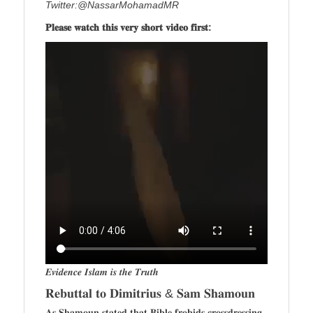
Twitter:@NassarMohamadMR
𝐏𝐥𝐞𝐚𝐬𝐞 𝐰𝐚𝐭𝐜𝐡 𝐭𝐡𝐢𝐬 𝐯𝐞𝐫𝐲 𝐬𝐡𝐨𝐫𝐭 𝐯𝐢𝐝𝐞𝐨 𝐟𝐢𝐫𝐬𝐭:
𝑬𝒗𝒊𝒅𝒆𝒏𝒄𝒆 𝑰𝒔𝒍𝒂𝒎 𝒊𝒔 𝒕𝒉𝒆 𝑻𝒓𝒖𝒕𝒉
𝐑𝐞𝐛𝐮𝐭𝐭𝐚𝐥 𝐭𝐨 𝐃𝐢𝐦𝐢𝐭𝐫𝐢𝐮𝐬 & 𝐒𝐚𝐦 𝐒𝐡𝐚𝐦𝐨𝐮𝐧
𝐀𝐬 𝐒𝐡𝐚𝐦𝐨𝐮𝐧 𝐬𝐭𝐚𝐭𝐞𝐝 𝐭𝐡𝐚𝐭 𝐁𝐢𝐛𝐥𝐞 𝐟𝐫𝐨𝐛𝐢𝐝𝐬 𝐜𝐫𝐨𝐬𝐬𝐝𝐫𝐞𝐬𝐬𝐢𝐧𝐠