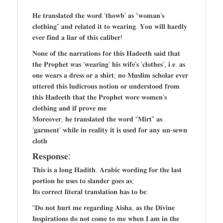
𝐇𝐞 𝐭𝐫𝐚𝐧𝐬𝐥𝐚𝐭𝐞𝐝 𝐭𝐡𝐞 𝐰𝐨𝐫𝐝 ‘𝐭𝐡𝐨𝐰𝐛’ 𝐚𝐬 “𝐰𝐨𝐦𝐚𝐧’𝐬
𝐜𝐥𝐨𝐭𝐡𝐢𝐧𝐠” 𝐚𝐧𝐝 𝐫𝐞𝐥𝐚𝐭𝐞𝐝 𝐢𝐭 𝐭𝐨 𝐰𝐞𝐚𝐫𝐢𝐧𝐠. 𝐘𝐨𝐮 𝐰𝐢𝐥𝐥 𝐡𝐚𝐫𝐝𝐥𝐲
𝐞𝐯𝐞𝐫 𝐟𝐢𝐧𝐝 𝐚 𝐥𝐢𝐚𝐫 𝐨𝐟 𝐭𝐡𝐢𝐬 𝐜𝐚𝐥𝐢𝐛𝐞𝐫!
𝐍𝐨𝐧𝐞 𝐨𝐟 𝐭𝐡𝐞 𝐧𝐚𝐫𝐫𝐚𝐭𝐢𝐨𝐧𝐬 𝐟𝐨𝐫 𝐭𝐡𝐢𝐬 𝐇𝐚𝐝𝐞𝐞𝐭𝐡 𝐬𝐚𝐢𝐝 𝐭𝐡𝐚𝐭
𝐭𝐡𝐞 𝐏𝐫𝐨𝐩𝐡𝐞𝐭 𝐰𝐚𝐬 ‘𝐰𝐞𝐚𝐫𝐢𝐧𝐠’ 𝐡𝐢𝐬 𝐰𝐢𝐟𝐞’𝐬 ‘𝐜𝐥𝐨𝐭𝐡𝐞𝐬’, 𝐢.𝐞. 𝐚𝐬
𝐨𝐧𝐞 𝐰𝐞𝐚𝐫𝐬 𝐚 𝐝𝐫𝐞𝐬𝐬 𝐨𝐫 𝐚 𝐬𝐡𝐢𝐫𝐭; 𝐧𝐨 𝐌𝐮𝐬𝐥𝐢𝐦 𝐬𝐜𝐡𝐨𝐥𝐚𝐫 𝐞𝐯𝐞𝐫
𝐮𝐭𝐭𝐞𝐫𝐞𝐝 𝐭𝐡𝐢𝐬 𝐥𝐮𝐝𝐢𝐜𝐫𝐨𝐮𝐬 𝐧𝐨𝐭𝐢𝐨𝐧 𝐨𝐫 𝐮𝐧𝐝𝐞𝐫𝐬𝐭𝐨𝐨𝐝 𝐟𝐫𝐨𝐦
𝐭𝐡𝐢𝐬 𝐇𝐚𝐝𝐞𝐞𝐭𝐡 𝐭𝐡𝐚𝐭 𝐭𝐡𝐞 𝐏𝐫𝐨𝐩𝐡𝐞𝐭 𝐰𝐨𝐫𝐞 𝐰𝐨𝐦𝐞𝐧’𝐬
𝐜𝐥𝐨𝐭𝐡𝐢𝐧𝐠 𝐚𝐧𝐝 𝐢𝐟 𝐩𝐫𝐨𝐯𝐞 𝐦𝐞
𝐌𝐨𝐫𝐞𝐨𝐯𝐞𝐫, 𝐡𝐞 𝐭𝐫𝐚𝐧𝐬𝐥𝐚𝐭𝐞𝐝 𝐭𝐡𝐞 𝐰𝐨𝐫𝐝 “𝐌𝐢𝐫𝐭” 𝐚𝐬
‘𝐠𝐚𝐫𝐦𝐞𝐧𝐭’ 𝐰𝐡𝐢𝐥𝐞 𝐢𝐧 𝐫𝐞𝐚𝐥𝐢𝐭𝐲 𝐢𝐭 𝐢𝐬 𝐮𝐬𝐞𝐝 𝐟𝐨𝐫 𝐚𝐧𝐲 𝐮𝐧-𝐬𝐞𝐰𝐧
𝐜𝐥𝐨𝐭𝐡
𝐑𝐞𝐬𝐩𝐨𝐧𝐬𝐞:
𝐓𝐡𝐢𝐬 𝐢𝐬 𝐚 𝐥𝐨𝐧𝐠 𝐇𝐚𝐝𝐢𝐭𝐡. 𝐀𝐫𝐚𝐛𝐢𝐜 𝐰𝐨𝐫𝐝𝐢𝐧𝐠 𝐟𝐨𝐫 𝐭𝐡𝐞 𝐥𝐚𝐬𝐭
𝐩𝐨𝐫𝐭𝐢𝐨𝐧 𝐡𝐞 𝐮𝐬𝐞𝐬 𝐭𝐨 𝐬𝐥𝐚𝐧𝐝𝐞𝐫 𝐠𝐨𝐞𝐬 𝐚𝐬;
𝐈𝐭𝐬 𝐜𝐨𝐫𝐫𝐞𝐜𝐭 𝐥𝐢𝐭𝐞𝐫𝐚𝐥 𝐭𝐫𝐚𝐧𝐬𝐥𝐚𝐭𝐢𝐨𝐧 𝐡𝐚𝐬 𝐭𝐨 𝐛𝐞:
“𝐃𝐨 𝐧𝐨𝐭 𝐡𝐮𝐫𝐭 𝐦𝐞 𝐫𝐞𝐠𝐚𝐫𝐝𝐢𝐧𝐠 𝐀𝐢𝐬𝐡𝐚, 𝐚𝐬 𝐭𝐡𝐞 𝐃𝐢𝐯𝐢𝐧𝐞
𝐈𝐧𝐬𝐩𝐢𝐫𝐚𝐭𝐢𝐨𝐧𝐬 𝐝𝐨 𝐧𝐨𝐭 𝐜𝐨𝐦𝐞 𝐭𝐨 𝐦𝐞 𝐰𝐡𝐞𝐧 𝐈 𝐚𝐦 𝐢𝐧 𝐭𝐡𝐞