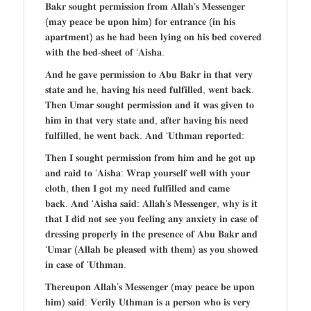
𝐁𝐚𝐤𝐫 𝐬𝐨𝐮𝐠𝐡𝐭 𝐩𝐞𝐫𝐦𝐢𝐬𝐬𝐢𝐨𝐧 𝐟𝐫𝐨𝐦 𝐀𝐥𝐥𝐚𝐡’𝐬 𝐌𝐞𝐬𝐬𝐞𝐧𝐠𝐞𝐫
(𝐦𝐚𝐲 𝐩𝐞𝐚𝐜𝐞 𝐛𝐞 𝐮𝐩𝐨𝐧 𝐡𝐢𝐦) 𝐟𝐨𝐫 𝐞𝐧𝐭𝐫𝐚𝐧𝐜𝐞 (𝐢𝐧 𝐡𝐢𝐬
𝐚𝐩𝐚𝐫𝐭𝐦𝐞𝐧𝐭) 𝐚𝐬 𝐡𝐞 𝐡𝐚𝐝 𝐛𝐞𝐞𝐧 𝐥𝐲𝐢𝐧𝐠 𝐨𝐧 𝐡𝐢𝐬 𝐛𝐞𝐝 𝐜𝐨𝐯𝐞𝐫𝐞𝐝
𝐰𝐢𝐭𝐡 𝐭𝐡𝐞 𝐛𝐞𝐝-𝐬𝐡𝐞𝐞𝐭 𝐨𝐟 ‘𝐀𝐢𝐬𝐡𝐚.
𝐀𝐧𝐝 𝐡𝐞 𝐠𝐚𝐯𝐞 𝐩𝐞𝐫𝐦𝐢𝐬𝐬𝐢𝐨𝐧 𝐭𝐨 𝐀𝐛𝐮 𝐁𝐚𝐤𝐫 𝐢𝐧 𝐭𝐡𝐚𝐭 𝐯𝐞𝐫𝐲
𝐬𝐭𝐚𝐭𝐞 𝐚𝐧𝐝 𝐡𝐞, 𝐡𝐚𝐯𝐢𝐧𝐠 𝐡𝐢𝐬 𝐧𝐞𝐞𝐝 𝐟𝐮𝐥𝐟𝐢𝐥𝐥𝐞𝐝, 𝐰𝐞𝐧𝐭 𝐛𝐚𝐜𝐤.
𝐓𝐡𝐞𝐧 𝐔𝐦𝐚𝐫 𝐬𝐨𝐮𝐠𝐡𝐭 𝐩𝐞𝐫𝐦𝐢𝐬𝐬𝐢𝐨𝐧 𝐚𝐧𝐝 𝐢𝐭 𝐰𝐚𝐬 𝐠𝐢𝐯𝐞𝐧 𝐭𝐨
𝐡𝐢𝐦 𝐢𝐧 𝐭𝐡𝐚𝐭 𝐯𝐞𝐫𝐲 𝐬𝐭𝐚𝐭𝐞 𝐚𝐧𝐝, 𝐚𝐟𝐭𝐞𝐫 𝐡𝐚𝐯𝐢𝐧𝐠 𝐡𝐢𝐬 𝐧𝐞𝐞𝐝
𝐟𝐮𝐥𝐟𝐢𝐥𝐥𝐞𝐝, 𝐡𝐞 𝐰𝐞𝐧𝐭 𝐛𝐚𝐜𝐤. 𝐀𝐧𝐝 ‘𝐔𝐭𝐡𝐦𝐚𝐧 𝐫𝐞𝐩𝐨𝐫𝐭𝐞𝐝:
𝐓𝐡𝐞𝐧 𝐈 𝐬𝐨𝐮𝐠𝐡𝐭 𝐩𝐞𝐫𝐦𝐢𝐬𝐬𝐢𝐨𝐧 𝐟𝐫𝐨𝐦 𝐡𝐢𝐦 𝐚𝐧𝐝 𝐡𝐞 𝐠𝐨𝐭 𝐮𝐩
𝐚𝐧𝐝 𝐫𝐚𝐢𝐝 𝐭𝐨 ‘𝐀𝐢𝐬𝐡𝐚: 𝐖𝐫𝐚𝐩 𝐲𝐨𝐮𝐫𝐬𝐞𝐥𝐟 𝐰𝐞𝐥𝐥 𝐰𝐢𝐭𝐡 𝐲𝐨𝐮𝐫
𝐜𝐥𝐨𝐭𝐡, 𝐭𝐡𝐞𝐧 𝐈 𝐠𝐨𝐭 𝐦𝐲 𝐧𝐞𝐞𝐝 𝐟𝐮𝐥𝐟𝐢𝐥𝐥𝐞𝐝 𝐚𝐧𝐝 𝐜𝐚𝐦𝐞
𝐛𝐚𝐜𝐤. 𝐀𝐧𝐝 ‘𝐀𝐢𝐬𝐡𝐚 𝐬𝐚𝐢𝐝: 𝐀𝐥𝐥𝐚𝐡’𝐬 𝐌𝐞𝐬𝐬𝐞𝐧𝐠𝐞𝐫, 𝐰𝐡𝐲 𝐢𝐬 𝐢𝐭
𝐭𝐡𝐚𝐭 𝐈 𝐝𝐢𝐝 𝐧𝐨𝐭 𝐬𝐞𝐞 𝐲𝐨𝐮 𝐟𝐞𝐞𝐥𝐢𝐧𝐠 𝐚𝐧𝐲 𝐚𝐧𝐱𝐢𝐞𝐭𝐲 𝐢𝐧 𝐜𝐚𝐬𝐞 𝐨𝐟
𝐝𝐫𝐞𝐬𝐬𝐢𝐧𝐠 𝐩𝐫𝐨𝐩𝐞𝐫𝐥𝐲 𝐢𝐧 𝐭𝐡𝐞 𝐩𝐫𝐞𝐬𝐞𝐧𝐜𝐞 𝐨𝐟 𝐀𝐛𝐮 𝐁𝐚𝐤𝐫 𝐚𝐧𝐝
‘𝐔𝐦𝐚𝐫 (𝐀𝐥𝐥𝐚𝐡 𝐛𝐞 𝐩𝐥𝐞𝐚𝐬𝐞𝐝 𝐰𝐢𝐭𝐡 𝐭𝐡𝐞𝐦) 𝐚𝐬 𝐲𝐨𝐮 𝐬𝐡𝐨𝐰𝐞𝐝
𝐢𝐧 𝐜𝐚𝐬𝐞 𝐨𝐟 ‘𝐔𝐭𝐡𝐦𝐚𝐧.
𝐓𝐡𝐞𝐫𝐞𝐮𝐩𝐨𝐧 𝐀𝐥𝐥𝐚𝐡’𝐬 𝐌𝐞𝐬𝐬𝐞𝐧𝐠𝐞𝐫 (𝐦𝐚𝐲 𝐩𝐞𝐚𝐜𝐞 𝐛𝐞 𝐮𝐩𝐨𝐧
𝐡𝐢𝐦) 𝐬𝐚𝐢𝐝: 𝐕𝐞𝐫𝐢𝐥𝐲 𝐔𝐭𝐡𝐦𝐚𝐧 𝐢𝐬 𝐚 𝐩𝐞𝐫𝐬𝐨𝐧 𝐰𝐡𝐨 𝐢𝐬 𝐯𝐞𝐫𝐲