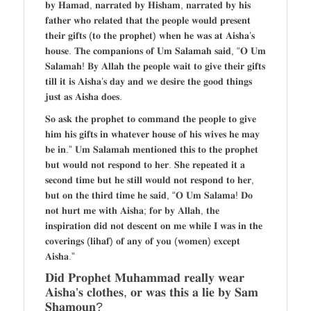
𝐛𝐲 𝐇𝐚𝐦𝐚𝐝, 𝐧𝐚𝐫𝐫𝐚𝐭𝐞𝐝 𝐛𝐲 𝐇𝐢𝐬𝐡𝐚𝐦, 𝐧𝐚𝐫𝐫𝐚𝐭𝐞𝐝 𝐛𝐲 𝐡𝐢𝐬
𝐟𝐚𝐭𝐡𝐞𝐫 𝐰𝐡𝐨 𝐫𝐞𝐥𝐚𝐭𝐞𝐝 𝐭𝐡𝐚𝐭 𝐭𝐡𝐞 𝐩𝐞𝐨𝐩𝐥𝐞 𝐰𝐨𝐮𝐥𝐝 𝐩𝐫𝐞𝐬𝐞𝐧𝐭
𝐭𝐡𝐞𝐢𝐫 𝐠𝐢𝐟𝐭𝐬 (𝐭𝐨 𝐭𝐡𝐞 𝐩𝐫𝐨𝐩𝐡𝐞𝐭) 𝐰𝐡𝐞𝐧 𝐡𝐞 𝐰𝐚𝐬 𝐚𝐭 𝐀𝐢𝐬𝐡𝐚’𝐬
𝐡𝐨𝐮𝐬𝐞. 𝐓𝐡𝐞 𝐜𝐨𝐦𝐩𝐚𝐧𝐢𝐨𝐧𝐬 𝐨𝐟 𝐔𝐦 𝐒𝐚𝐥𝐚𝐦𝐚𝐡 𝐬𝐚𝐢𝐝, “𝐎 𝐔𝐦
𝐒𝐚𝐥𝐚𝐦𝐚𝐡! 𝐁𝐲 𝐀𝐥𝐥𝐚𝐡 𝐭𝐡𝐞 𝐩𝐞𝐨𝐩𝐥𝐞 𝐰𝐚𝐢𝐭 𝐭𝐨 𝐠𝐢𝐯𝐞 𝐭𝐡𝐞𝐢𝐫 𝐠𝐢𝐟𝐭𝐬
𝐭𝐢𝐥𝐥 𝐢𝐭 𝐢𝐬 𝐀𝐢𝐬𝐡𝐚’𝐬 𝐝𝐚𝐲 𝐚𝐧𝐝 𝐰𝐞 𝐝𝐞𝐬𝐢𝐫𝐞 𝐭𝐡𝐞 𝐠𝐨𝐨𝐝 𝐭𝐡𝐢𝐧𝐠𝐬
𝐣𝐮𝐬𝐭 𝐚𝐬 𝐀𝐢𝐬𝐡𝐚 𝐝𝐨𝐞𝐬.
𝐒𝐨 𝐚𝐬𝐤 𝐭𝐡𝐞 𝐩𝐫𝐨𝐩𝐡𝐞𝐭 𝐭𝐨 𝐜𝐨𝐦𝐦𝐚𝐧𝐝 𝐭𝐡𝐞 𝐩𝐞𝐨𝐩𝐥𝐞 𝐭𝐨 𝐠𝐢𝐯𝐞
𝐡𝐢𝐦 𝐡𝐢𝐬 𝐠𝐢𝐟𝐭𝐬 𝐢𝐧 𝐰𝐡𝐚𝐭𝐞𝐯𝐞𝐫 𝐡𝐨𝐮𝐬𝐞 𝐨𝐟 𝐡𝐢𝐬 𝐰𝐢𝐯𝐞𝐬 𝐡𝐞 𝐦𝐚𝐲
𝐛𝐞 𝐢𝐧.” 𝐔𝐦 𝐒𝐚𝐥𝐚𝐦𝐚𝐡 𝐦𝐞𝐧𝐭𝐢𝐨𝐧𝐞𝐝 𝐭𝐡𝐢𝐬 𝐭𝐨 𝐭𝐡𝐞 𝐩𝐫𝐨𝐩𝐡𝐞𝐭
𝐛𝐮𝐭 𝐰𝐨𝐮𝐥𝐝 𝐧𝐨𝐭 𝐫𝐞𝐬𝐩𝐨𝐧𝐝 𝐭𝐨 𝐡𝐞𝐫. 𝐒𝐡𝐞 𝐫𝐞𝐩𝐞𝐚𝐭𝐞𝐝 𝐢𝐭 𝐚
𝐬𝐞𝐜𝐨𝐧𝐝 𝐭𝐢𝐦𝐞 𝐛𝐮𝐭 𝐡𝐞 𝐬𝐭𝐢𝐥𝐥 𝐰𝐨𝐮𝐥𝐝 𝐧𝐨𝐭 𝐫𝐞𝐬𝐩𝐨𝐧𝐝 𝐭𝐨 𝐡𝐞𝐫,
𝐛𝐮𝐭 𝐨𝐧 𝐭𝐡𝐞 𝐭𝐡𝐢𝐫𝐝 𝐭𝐢𝐦𝐞 𝐡𝐞 𝐬𝐚𝐢𝐝, “𝐎 𝐔𝐦 𝐒𝐚𝐥𝐚𝐦𝐚! 𝐃𝐨
𝐧𝐨𝐭 𝐡𝐮𝐫𝐭 𝐦𝐞 𝐰𝐢𝐭𝐡 𝐀𝐢𝐬𝐡𝐚; 𝐟𝐨𝐫 𝐛𝐲 𝐀𝐥𝐥𝐚𝐡, 𝐭𝐡𝐞
𝐢𝐧𝐬𝐩𝐢𝐫𝐚𝐭𝐢𝐨𝐧 𝐝𝐢𝐝 𝐧𝐨𝐭 𝐝𝐞𝐬𝐜𝐞𝐧𝐭 𝐨𝐧 𝐦𝐞 𝐰𝐡𝐢𝐥𝐞 𝐈 𝐰𝐚𝐬 𝐢𝐧 𝐭𝐡𝐞
𝐜𝐨𝐯𝐞𝐫𝐢𝐧𝐠𝐬 (𝐥𝐢𝐡𝐚𝐟) 𝐨𝐟 𝐚𝐧𝐲 𝐨𝐟 𝐲𝐨𝐮 (𝐰𝐨𝐦𝐞𝐧) 𝐞𝐱𝐜𝐞𝐩𝐭
𝐀𝐢𝐬𝐡𝐚.”
𝐃𝐢𝐝 𝐏𝐫𝐨𝐩𝐡𝐞𝐭 𝐌𝐮𝐡𝐚𝐦𝐦𝐚𝐝 𝐫𝐞𝐚𝐥𝐥𝐲 𝐰𝐞𝐚𝐫
𝐀𝐢𝐬𝐡𝐚’𝐬 𝐜𝐥𝐨𝐭𝐡𝐞𝐬, 𝐨𝐫 𝐰𝐚𝐬 𝐭𝐡𝐢𝐬 𝐚 𝐥𝐢𝐞 𝐛𝐲 𝐒𝐚𝐦
𝐒𝐡𝐚𝐦𝐨𝐮𝐧?