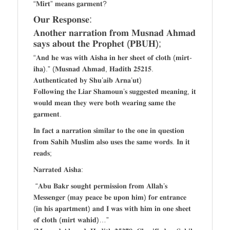
“𝐌𝐢𝐫𝐭” 𝐦𝐞𝐚𝐧𝐬 𝐠𝐚𝐫𝐦𝐞𝐧𝐭?
𝐎𝐮𝐫 𝐑𝐞𝐬𝐩𝐨𝐧𝐬𝐞:
𝐀𝐧𝐨𝐭𝐡𝐞𝐫 𝐧𝐚𝐫𝐫𝐚𝐭𝐢𝐨𝐧 𝐟𝐫𝐨𝐦 𝐌𝐮𝐬𝐧𝐚𝐝 𝐀𝐡𝐦𝐚𝐝
𝐬𝐚𝐲𝐬 𝐚𝐛𝐨𝐮𝐭 𝐭𝐡𝐞 𝐏𝐫𝐨𝐩𝐡𝐞𝐭 (𝐏𝐁𝐔𝐇);
“𝐀𝐧𝐝 𝐡𝐞 𝐰𝐚𝐬 𝐰𝐢𝐭𝐡 𝐀𝐢𝐬𝐡𝐚 𝐢𝐧 𝐡𝐞𝐫 𝐬𝐡𝐞𝐞𝐭 𝐨𝐟 𝐜𝐥𝐨𝐭𝐡 (𝐦𝐢𝐫𝐭-
𝐢𝐡𝐚).” (𝐌𝐮𝐬𝐧𝐚𝐝 𝐀𝐡𝐦𝐚𝐝, 𝐇𝐚𝐝𝐢𝐭𝐡 𝟐𝟓𝟐𝟏𝟓.
𝐀𝐮𝐭𝐡𝐞𝐧𝐭𝐢𝐜𝐚𝐭𝐞𝐝 𝐛𝐲 𝐒𝐡𝐮’𝐚𝐢𝐛 𝐀𝐫𝐧𝐚’𝐮𝐭)
𝐅𝐨𝐥𝐥𝐨𝐰𝐢𝐧𝐠 𝐭𝐡𝐞 𝐋𝐢𝐚𝐫 𝐒𝐡𝐚𝐦𝐨𝐮𝐧’𝐬 𝐬𝐮𝐠𝐠𝐞𝐬𝐭𝐞𝐝 𝐦𝐞𝐚𝐧𝐢𝐧𝐠, 𝐢𝐭
𝐰𝐨𝐮𝐥𝐝 𝐦𝐞𝐚𝐧 𝐭𝐡𝐞𝐲 𝐰𝐞𝐫𝐞 𝐛𝐨𝐭𝐡 𝐰𝐞𝐚𝐫𝐢𝐧𝐠 𝐬𝐚𝐦𝐞 𝐭𝐡𝐞
𝐠𝐚𝐫𝐦𝐞𝐧𝐭.
𝐈𝐧 𝐟𝐚𝐜𝐭 𝐚 𝐧𝐚𝐫𝐫𝐚𝐭𝐢𝐨𝐧 𝐬𝐢𝐦𝐢𝐥𝐚𝐫 𝐭𝐨 𝐭𝐡𝐞 𝐨𝐧𝐞 𝐢𝐧 𝐪𝐮𝐞𝐬𝐭𝐢𝐨𝐧
𝐟𝐫𝐨𝐦 𝐒𝐚𝐡𝐢𝐡 𝐌𝐮𝐬𝐥𝐢𝐦 𝐚𝐥𝐬𝐨 𝐮𝐬𝐞𝐬 𝐭𝐡𝐞 𝐬𝐚𝐦𝐞 𝐰𝐨𝐫𝐝𝐬. 𝐈𝐧 𝐢𝐭
𝐫𝐞𝐚𝐝𝐬;
𝐍𝐚𝐫𝐫𝐚𝐭𝐞𝐝 𝐀𝐢𝐬𝐡𝐚:
“𝐀𝐛𝐮 𝐁𝐚𝐤𝐫 𝐬𝐨𝐮𝐠𝐡𝐭 𝐩𝐞𝐫𝐦𝐢𝐬𝐬𝐢𝐨𝐧 𝐟𝐫𝐨𝐦 𝐀𝐥𝐥𝐚𝐡’𝐬
𝐌𝐞𝐬𝐬𝐞𝐧𝐠𝐞𝐫 (𝐦𝐚𝐲 𝐩𝐞𝐚𝐜𝐞 𝐛𝐞 𝐮𝐩𝐨𝐧 𝐡𝐢𝐦) 𝐟𝐨𝐫 𝐞𝐧𝐭𝐫𝐚𝐧𝐜𝐞
(𝐢𝐧 𝐡𝐢𝐬 𝐚𝐩𝐚𝐫𝐭𝐦𝐞𝐧𝐭) 𝐚𝐧𝐝 𝐈 𝐰𝐚𝐬 𝐰𝐢𝐭𝐡 𝐡𝐢𝐦 𝐢𝐧 𝐨𝐧𝐞 𝐬𝐡𝐞𝐞𝐭
𝐨𝐟 𝐜𝐥𝐨𝐭𝐡 (𝐦𝐢𝐫𝐭 𝐰𝐚𝐡𝐢𝐝)…”