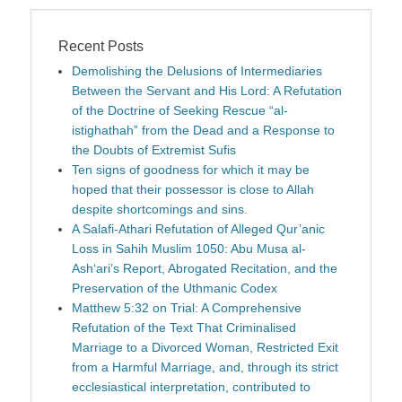
Recent Posts
Demolishing the Delusions of Intermediaries
Between the Servant and His Lord: A Refutation
of the Doctrine of Seeking Rescue “al-
istighathah” from the Dead and a Response to
the Doubts of Extremist Sufis
Ten signs of goodness for which it may be
hoped that their possessor is close to Allah
despite shortcomings and sins.
A Salafi-Athari Refutation of Alleged Qur’anic
Loss in Sahih Muslim 1050: Abu Musa al-
Ash‘ari’s Report, Abrogated Recitation, and the
Preservation of the Uthmanic Codex
Matthew 5:32 on Trial: A Comprehensive
Refutation of the Text That Criminalised
Marriage to a Divorced Woman, Restricted Exit
from a Harmful Marriage, and, through its strict
ecclesiastical interpretation, contributed to