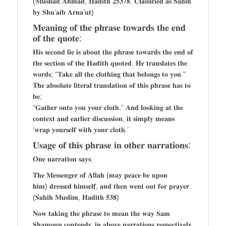
(𝐌𝐮𝐬𝐧𝐚𝐝 𝐀𝐡𝐦𝐚𝐝, 𝐇𝐚𝐝𝐢𝐭𝐡 𝟐𝟓𝟑𝟕𝟖. 𝐂𝐥𝐚𝐬𝐬𝐢𝐟𝐢𝐞𝐝 𝐚𝐬 𝐒𝐚𝐡𝐢𝐡
𝐛𝐲 𝐒𝐡𝐮’𝐚𝐢𝐛 𝐀𝐫𝐧𝐚’𝐮𝐭)
𝐌𝐞𝐚𝐧𝐢𝐧𝐠 𝐨𝐟 𝐭𝐡𝐞 𝐩𝐡𝐫𝐚𝐬𝐞 𝐭𝐨𝐰𝐚𝐫𝐝𝐬 𝐭𝐡𝐞 𝐞𝐧𝐝
𝐨𝐟 𝐭𝐡𝐞 𝐪𝐮𝐨𝐭𝐞:
𝐇𝐢𝐬 𝐬𝐞𝐜𝐨𝐧𝐝 𝐥𝐢𝐞 𝐢𝐬 𝐚𝐛𝐨𝐮𝐭 𝐭𝐡𝐞 𝐩𝐡𝐫𝐚𝐬𝐞 𝐭𝐨𝐰𝐚𝐫𝐝𝐬 𝐭𝐡𝐞 𝐞𝐧𝐝 𝐨𝐟
𝐭𝐡𝐞 𝐬𝐞𝐜𝐭𝐢𝐨𝐧 𝐨𝐟 𝐭𝐡𝐞 𝐇𝐚𝐝𝐢𝐭𝐡 𝐪𝐮𝐨𝐭𝐞𝐝. 𝐇𝐞 𝐭𝐫𝐚𝐧𝐬𝐥𝐚𝐭𝐞𝐬 𝐭𝐡𝐞
𝐰𝐨𝐫𝐝𝐬; “𝐓𝐚𝐤𝐞 𝐚𝐥𝐥 𝐭𝐡𝐞 𝐜𝐥𝐨𝐭𝐡𝐢𝐧𝐠 𝐭𝐡𝐚𝐭 𝐛𝐞𝐥𝐨𝐧𝐠𝐬 𝐭𝐨 𝐲𝐨𝐮.”
𝐓𝐡𝐞 𝐚𝐛𝐬𝐨𝐥𝐮𝐭𝐞 𝐥𝐢𝐭𝐞𝐫𝐚𝐥 𝐭𝐫𝐚𝐧𝐬𝐥𝐚𝐭𝐢𝐨𝐧 𝐨𝐟 𝐭𝐡𝐢𝐬 𝐩𝐡𝐫𝐚𝐬𝐞 𝐡𝐚𝐬 𝐭𝐨
𝐛𝐞;
“𝐆𝐚𝐭𝐡𝐞𝐫 𝐨𝐧𝐭𝐨 𝐲𝐨𝐮 𝐲𝐨𝐮𝐫 𝐜𝐥𝐨𝐭𝐡.” 𝐀𝐧𝐝 𝐥𝐨𝐨𝐤𝐢𝐧𝐠 𝐚𝐭 𝐭𝐡𝐞
𝐜𝐨𝐧𝐭𝐞𝐱𝐭 𝐚𝐧𝐝 𝐞𝐚𝐫𝐥𝐢𝐞𝐫 𝐝𝐢𝐬𝐜𝐮𝐬𝐬𝐢𝐨𝐧, 𝐢𝐭 𝐬𝐢𝐦𝐩𝐥𝐲 𝐦𝐞𝐚𝐧𝐬
‘𝐰𝐫𝐚𝐩 𝐲𝐨𝐮𝐫𝐬𝐞𝐥𝐟 𝐰𝐢𝐭𝐡 𝐲𝐨𝐮𝐫 𝐜𝐥𝐨𝐭𝐡.’
𝐔𝐬𝐚𝐠𝐞 𝐨𝐟 𝐭𝐡𝐢𝐬 𝐩𝐡𝐫𝐚𝐬𝐞 𝐢𝐧 𝐨𝐭𝐡𝐞𝐫 𝐧𝐚𝐫𝐫𝐚𝐭𝐢𝐨𝐧𝐬:
𝐎𝐧𝐞 𝐧𝐚𝐫𝐫𝐚𝐭𝐢𝐨𝐧 𝐬𝐚𝐲𝐬;
𝐓𝐡𝐞 𝐌𝐞𝐬𝐬𝐞𝐧𝐠𝐞𝐫 𝐨𝐟 𝐀𝐥𝐥𝐚𝐡 (𝐦𝐚𝐲 𝐩𝐞𝐚𝐜𝐞 𝐛𝐞 𝐮𝐩𝐨𝐧
𝐡𝐢𝐦) 𝐝𝐫𝐞𝐬𝐬𝐞𝐝 𝐡𝐢𝐦𝐬𝐞𝐥𝐟, 𝐚𝐧𝐝 𝐭𝐡𝐞𝐧 𝐰𝐞𝐧𝐭 𝐨𝐮𝐭 𝐟𝐨𝐫 𝐩𝐫𝐚𝐲𝐞𝐫.
(𝐒𝐚𝐡𝐢𝐡 𝐌𝐮𝐬𝐥𝐢𝐦, 𝐇𝐚𝐝𝐢𝐭𝐡 𝟓𝟑𝟖)
𝐍𝐨𝐰 𝐭𝐚𝐤𝐢𝐧𝐠 𝐭𝐡𝐞 𝐩𝐡𝐫𝐚𝐬𝐞 𝐭𝐨 𝐦𝐞𝐚𝐧 𝐭𝐡𝐞 𝐰𝐚𝐲 𝐒𝐚𝐦
𝐒𝐡𝐚𝐦𝐨𝐮𝐧 𝐜𝐨𝐧𝐭𝐞𝐧𝐝𝐬, 𝐢𝐧 𝐚𝐛𝐨𝐯𝐞 𝐧𝐚𝐫𝐫𝐚𝐭𝐢𝐨𝐧𝐬 𝐫𝐞𝐬𝐩𝐞𝐜𝐭𝐢𝐯𝐞𝐥𝐲