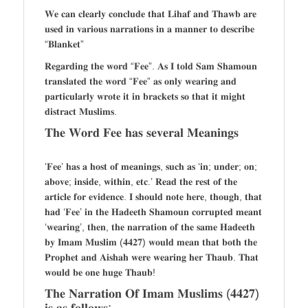
𝐖𝐞 𝐜𝐚𝐧 𝐜𝐥𝐞𝐚𝐫𝐥𝐲 𝐜𝐨𝐧𝐜𝐥𝐮𝐝𝐞 𝐭𝐡𝐚𝐭 𝐋𝐢𝐡𝐚𝐟 𝐚𝐧𝐝 𝐓𝐡𝐚𝐰𝐛 𝐚𝐫𝐞
𝐮𝐬𝐞𝐝 𝐢𝐧 𝐯𝐚𝐫𝐢𝐨𝐮𝐬 𝐧𝐚𝐫𝐫𝐚𝐭𝐢𝐨𝐧𝐬 𝐢𝐧 𝐚 𝐦𝐚𝐧𝐧𝐞𝐫 𝐭𝐨 𝐝𝐞𝐬𝐜𝐫𝐢𝐛𝐞
“𝐁𝐥𝐚𝐧𝐤𝐞𝐭”
𝐑𝐞𝐠𝐚𝐫𝐝𝐢𝐧𝐠 𝐭𝐡𝐞 𝐰𝐨𝐫𝐝 “𝐅𝐞𝐞”. 𝐀𝐬 𝐈 𝐭𝐨𝐥𝐝 𝐒𝐚𝐦 𝐒𝐡𝐚𝐦𝐨𝐮𝐧
𝐭𝐫𝐚𝐧𝐬𝐥𝐚𝐭𝐞𝐝 𝐭𝐡𝐞 𝐰𝐨𝐫𝐝 “𝐅𝐞𝐞” 𝐚𝐬 𝐨𝐧𝐥𝐲 𝐰𝐞𝐚𝐫𝐢𝐧𝐠 𝐚𝐧𝐝
𝐩𝐚𝐫𝐭𝐢𝐜𝐮𝐥𝐚𝐫𝐥𝐲 𝐰𝐫𝐨𝐭𝐞 𝐢𝐭 𝐢𝐧 𝐛𝐫𝐚𝐜𝐤𝐞𝐭𝐬 𝐬𝐨 𝐭𝐡𝐚𝐭 𝐢𝐭 𝐦𝐢𝐠𝐡𝐭
𝐝𝐢𝐬𝐭𝐫𝐚𝐜𝐭 𝐌𝐮𝐬𝐥𝐢𝐦𝐬.
𝐓𝐡𝐞 𝐖𝐨𝐫𝐝 𝐅𝐞𝐞 𝐡𝐚𝐬 𝐬𝐞𝐯𝐞𝐫𝐚𝐥 𝐌𝐞𝐚𝐧𝐢𝐧𝐠𝐬
‘𝐅𝐞𝐞’ 𝐡𝐚𝐬 𝐚 𝐡𝐨𝐬𝐭 𝐨𝐟 𝐦𝐞𝐚𝐧𝐢𝐧𝐠𝐬, 𝐬𝐮𝐜𝐡 𝐚𝐬 ‘𝐢𝐧; 𝐮𝐧𝐝𝐞𝐫; 𝐨𝐧;
𝐚𝐛𝐨𝐯𝐞; 𝐢𝐧𝐬𝐢𝐝𝐞, 𝐰𝐢𝐭𝐡𝐢𝐧, 𝐞𝐭𝐜.’ 𝐑𝐞𝐚𝐝 𝐭𝐡𝐞 𝐫𝐞𝐬𝐭 𝐨𝐟 𝐭𝐡𝐞
𝐚𝐫𝐭𝐢𝐜𝐥𝐞 𝐟𝐨𝐫 𝐞𝐯𝐢𝐝𝐞𝐧𝐜𝐞. 𝐈 𝐬𝐡𝐨𝐮𝐥𝐝 𝐧𝐨𝐭𝐞 𝐡𝐞𝐫𝐞, 𝐭𝐡𝐨𝐮𝐠𝐡, 𝐭𝐡𝐚𝐭
𝐡𝐚𝐝 ‘𝐅𝐞𝐞’ 𝐢𝐧 𝐭𝐡𝐞 𝐇𝐚𝐝𝐞𝐞𝐭𝐡 𝐒𝐡𝐚𝐦𝐨𝐮𝐧 𝐜𝐨𝐫𝐫𝐮𝐩𝐭𝐞𝐝 𝐦𝐞𝐚𝐧𝐭
‘𝐰𝐞𝐚𝐫𝐢𝐧𝐠’, 𝐭𝐡𝐞𝐧, 𝐭𝐡𝐞 𝐧𝐚𝐫𝐫𝐚𝐭𝐢𝐨𝐧 𝐨𝐟 𝐭𝐡𝐞 𝐬𝐚𝐦𝐞 𝐇𝐚𝐝𝐞𝐞𝐭𝐡
𝐛𝐲 𝐈𝐦𝐚𝐦 𝐌𝐮𝐬𝐥𝐢𝐦 (𝟒𝟒𝟐𝟕) 𝐰𝐨𝐮𝐥𝐝 𝐦𝐞𝐚𝐧 𝐭𝐡𝐚𝐭 𝐛𝐨𝐭𝐡 𝐭𝐡𝐞
𝐏𝐫𝐨𝐩𝐡𝐞𝐭 𝐚𝐧𝐝 𝐀𝐢𝐬𝐡𝐚𝐡 𝐰𝐞𝐫𝐞 𝐰𝐞𝐚𝐫𝐢𝐧𝐠 𝐡𝐞𝐫 𝐓𝐡𝐚𝐮𝐛. 𝐓𝐡𝐚𝐭
𝐰𝐨𝐮𝐥𝐝 𝐛𝐞 𝐨𝐧𝐞 𝐡𝐮𝐠𝐞 𝐓𝐡𝐚𝐮𝐛!
𝐓𝐡𝐞 𝐍𝐚𝐫𝐫𝐚𝐭𝐢𝐨𝐧 𝐎𝐟 𝐈𝐦𝐚𝐦 𝐌𝐮𝐬𝐥𝐢𝐦𝐬 (𝟒𝟒𝟐𝟕)
𝐢𝐬 𝐚𝐬 𝐟𝐨𝐥𝐥𝐨𝐰𝐬: