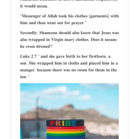
𝐢𝐭 𝐰𝐨𝐮𝐥𝐝 𝐦𝐞𝐚𝐧;
“𝐌𝐞𝐬𝐬𝐞𝐧𝐠𝐞𝐫 𝐨𝐟 𝐀𝐥𝐥𝐚𝐡 𝐭𝐨𝐨𝐤 𝐡𝐢𝐬 𝐜𝐥𝐨𝐭𝐡𝐞𝐬 (𝐠𝐚𝐫𝐦𝐞𝐧𝐭𝐬) 𝐰𝐢𝐭𝐡
𝐡𝐢𝐦 𝐚𝐧𝐝 𝐭𝐡𝐞𝐧 𝐰𝐞𝐧𝐭 𝐨𝐮𝐭 𝐟𝐨𝐫 𝐩𝐫𝐚𝐲𝐞𝐫.”
𝐒𝐞𝐜𝐨𝐧𝐝𝐥𝐲, 𝐒𝐡𝐚𝐦𝐨𝐮𝐧 𝐬𝐡𝐨𝐮𝐥𝐝 𝐚𝐥𝐬𝐨 𝐤𝐧𝐨𝐰 𝐭𝐡𝐚𝐭 𝐉𝐞𝐬𝐮𝐬 𝐰𝐚𝐬
𝐚𝐥𝐬𝐨 𝐰𝐫𝐚𝐩𝐩𝐞𝐝 𝐢𝐧 𝐕𝐢𝐫𝐠𝐢𝐧 𝐦𝐚𝐫𝐲 𝐜𝐥𝐨𝐭𝐡𝐞𝐬. 𝐃𝐨𝐞𝐬 𝐢𝐭 𝐦𝐞𝐚𝐧𝐬
𝐡𝐞 𝐜𝐫𝐨𝐬𝐬-𝐝𝐫𝐞𝐬𝐬𝐞𝐝?
𝐋𝐮𝐤𝐞 𝟐:𝟕 ” 𝐚𝐧𝐝 𝐬𝐡𝐞 𝐠𝐚𝐯𝐞 𝐛𝐢𝐫𝐭𝐡 𝐭𝐨 𝐡𝐞𝐫 𝐟𝐢𝐫𝐬𝐭𝐛𝐨𝐫𝐧, 𝐚
𝐬𝐨𝐧. 𝐒𝐡𝐞 𝐰𝐫𝐚𝐩𝐩𝐞𝐝 𝐡𝐢𝐦 𝐢𝐧 𝐜𝐥𝐨𝐭𝐡𝐬 𝐚𝐧𝐝 𝐩𝐥𝐚𝐜𝐞𝐝 𝐡𝐢𝐦 𝐢𝐧 𝐚
𝐦𝐚𝐧𝐠𝐞𝐫, 𝐛𝐞𝐜𝐚𝐮𝐬𝐞 𝐭𝐡𝐞𝐫𝐞 𝐰𝐚𝐬 𝐧𝐨 𝐫𝐨𝐨𝐦 𝐟𝐨𝐫 𝐭𝐡𝐞𝐦 𝐢𝐧 𝐭𝐡𝐞
𝐢𝐧𝐧 “