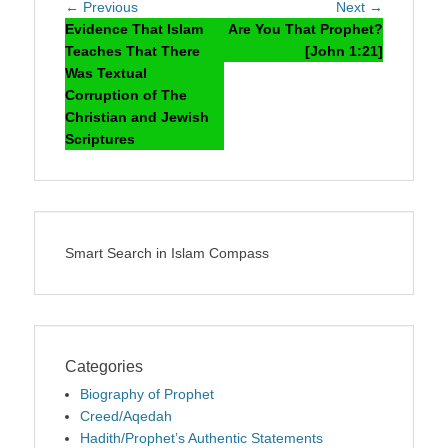
Post
Previous
Next
← Previous
Next →
navigation
post:
post:
Evidence That Islam
Are You That Prophet?
Teaches That There
[John 1:21]
Was Textual
Corruption of The
Christian and Jewish
Scriptures
Smart Search in Islam Compass
Categories
Biography of Prophet
Creed/Aqedah
Hadith/Prophet’s Authentic Statements