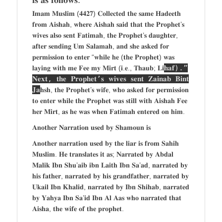
𝐈𝐦𝐚𝐦 𝐌𝐮𝐬𝐥𝐢𝐦 (𝟒𝟒𝟐𝟕) 𝐂𝐨𝐥𝐥𝐞𝐜𝐭𝐞𝐝 𝐭𝐡𝐞 𝐬𝐚𝐦𝐞 𝐇𝐚𝐝𝐞𝐞𝐭𝐡
𝐟𝐫𝐨𝐦 𝐀𝐢𝐬𝐡𝐚𝐡, 𝐰𝐡𝐞𝐫𝐞 𝐀𝐢𝐬𝐡𝐚𝐡 𝐬𝐚𝐢𝐝 𝐭𝐡𝐚𝐭 𝐭𝐡𝐞 𝐏𝐫𝐨𝐩𝐡𝐞𝐭’𝐬
𝐰𝐢𝐯𝐞𝐬 𝐚𝐥𝐬𝐨 𝐬𝐞𝐧𝐭 𝐅𝐚𝐭𝐢𝐦𝐚𝐡, 𝐭𝐡𝐞 𝐏𝐫𝐨𝐩𝐡𝐞𝐭’𝐬 𝐝𝐚𝐮𝐠𝐡𝐭𝐞𝐫,
𝐚𝐟𝐭𝐞𝐫 𝐬𝐞𝐧𝐝𝐢𝐧𝐠 𝐔𝐦 𝐒𝐚𝐥𝐚𝐦𝐚𝐡, 𝐚𝐧𝐝 𝐬𝐡𝐞 𝐚𝐬𝐤𝐞𝐝 𝐟𝐨𝐫
𝐩𝐞𝐫𝐦𝐢𝐬𝐬𝐢𝐨𝐧 𝐭𝐨 𝐞𝐧𝐭𝐞𝐫 “𝐰𝐡𝐢𝐥𝐞 𝐡𝐞 (𝐭𝐡𝐞 𝐏𝐫𝐨𝐩𝐡𝐞𝐭) 𝐰𝐚𝐬
𝐡𝐚𝐟).”
𝐥𝐚𝐲𝐢𝐧𝐠 𝐰𝐢𝐭𝐡 𝐦𝐞 𝐅𝐞𝐞 𝐦𝐲 𝐌𝐢𝐫𝐭 (𝐢.𝐞., 𝐓𝐡𝐚𝐮𝐛; 𝐋𝐢
𝐍𝐞𝐱𝐭, 𝐭𝐡𝐞 𝐏𝐫𝐨𝐩𝐡𝐞𝐭’𝐬 𝐰𝐢𝐯𝐞𝐬 𝐬𝐞𝐧𝐭 𝐙𝐚𝐢𝐧𝐚𝐛 𝐁𝐢𝐧𝐭
𝐉𝐚
𝐡𝐬𝐡, 𝐭𝐡𝐞 𝐏𝐫𝐨𝐩𝐡𝐞𝐭’𝐬 𝐰𝐢𝐟𝐞, 𝐰𝐡𝐨 𝐚𝐬𝐤𝐞𝐝 𝐟𝐨𝐫 𝐩𝐞𝐫𝐦𝐢𝐬𝐬𝐢𝐨𝐧
𝐭𝐨 𝐞𝐧𝐭𝐞𝐫 𝐰𝐡𝐢𝐥𝐞 𝐭𝐡𝐞 𝐏𝐫𝐨𝐩𝐡𝐞𝐭 𝐰𝐚𝐬 𝐬𝐭𝐢𝐥𝐥 𝐰𝐢𝐭𝐡 𝐀𝐢𝐬𝐡𝐚𝐡 𝐅𝐞𝐞
𝐡𝐞𝐫 𝐌𝐢𝐫𝐭, 𝐚𝐬 𝐡𝐞 𝐰𝐚𝐬 𝐰𝐡𝐞𝐧 𝐅𝐚𝐭𝐢𝐦𝐚𝐡 𝐞𝐧𝐭𝐞𝐫𝐞𝐝 𝐨𝐧 𝐡𝐢𝐦.
𝐀𝐧𝐨𝐭𝐡𝐞𝐫 𝐍𝐚𝐫𝐫𝐚𝐭𝐢𝐨𝐧 𝐮𝐬𝐞𝐝 𝐛𝐲 𝐒𝐡𝐚𝐦𝐨𝐮𝐧 𝐢𝐬
𝐀𝐧𝐨𝐭𝐡𝐞𝐫 𝐧𝐚𝐫𝐫𝐚𝐭𝐢𝐨𝐧 𝐮𝐬𝐞𝐝 𝐛𝐲 𝐭𝐡𝐞 𝐥𝐢𝐚𝐫 𝐢𝐬 𝐟𝐫𝐨𝐦 𝐒𝐚𝐡𝐢𝐡
𝐌𝐮𝐬𝐥𝐢𝐦. 𝐇𝐞 𝐭𝐫𝐚𝐧𝐬𝐥𝐚𝐭𝐞𝐬 𝐢𝐭 𝐚𝐬; 𝐍𝐚𝐫𝐫𝐚𝐭𝐞𝐝 𝐛𝐲 𝐀𝐛𝐝𝐚𝐥
𝐌𝐚𝐥𝐢𝐤 𝐈𝐛𝐧 𝐒𝐡𝐮’𝐚𝐢𝐛 𝐢𝐛𝐧 𝐋𝐚𝐢𝐭𝐡 𝐈𝐛𝐧 𝐒𝐚’𝐚𝐝, 𝐧𝐚𝐫𝐫𝐚𝐭𝐞𝐝 𝐛𝐲
𝐡𝐢𝐬 𝐟𝐚𝐭𝐡𝐞𝐫, 𝐧𝐚𝐫𝐫𝐚𝐭𝐞𝐝 𝐛𝐲 𝐡𝐢𝐬 𝐠𝐫𝐚𝐧𝐝𝐟𝐚𝐭𝐡𝐞𝐫, 𝐧𝐚𝐫𝐫𝐚𝐭𝐞𝐝 𝐛𝐲
𝐔𝐤𝐚𝐢𝐥 𝐈𝐛𝐧 𝐊𝐡𝐚𝐥𝐢𝐝, 𝐧𝐚𝐫𝐫𝐚𝐭𝐞𝐝 𝐛𝐲 𝐈𝐛𝐧 𝐒𝐡𝐢𝐡𝐚𝐛, 𝐧𝐚𝐫𝐫𝐚𝐭𝐞𝐝
𝐛𝐲 𝐘𝐚𝐡𝐲𝐚 𝐈𝐛𝐧 𝐒𝐚’𝐢𝐝 𝐈𝐛𝐧 𝐀𝐥 𝐀𝐚𝐬 𝐰𝐡𝐨 𝐧𝐚𝐫𝐫𝐚𝐭𝐞𝐝 𝐭𝐡𝐚𝐭
𝐀𝐢𝐬𝐡𝐚, 𝐭𝐡𝐞 𝐰𝐢𝐟𝐞 𝐨𝐟 𝐭𝐡𝐞 𝐩𝐫𝐨𝐩𝐡𝐞𝐭.