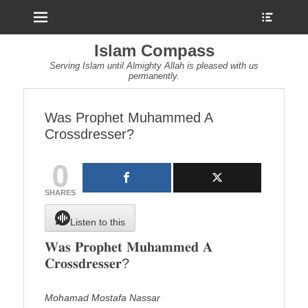
Menu
Show
Heade
Sideb
Islam Compass
Conte
Serving Islam until Almighty Allah is pleased with us
permanently.
Was Prophet Muhammed A
Crossdresser?
0
SHARES
Listen to this
𝐖𝐚𝐬 𝐏𝐫𝐨𝐩𝐡𝐞𝐭 𝐌𝐮𝐡𝐚𝐦𝐦𝐞𝐝 𝐀
𝐂𝐫𝐨𝐬𝐬𝐝𝐫𝐞𝐬𝐬𝐞𝐫?
Mohamad Mostafa Nassar