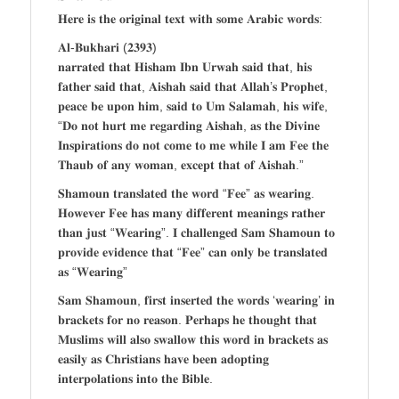
𝐇𝐞𝐫𝐞 𝐢𝐬 𝐭𝐡𝐞 𝐨𝐫𝐢𝐠𝐢𝐧𝐚𝐥 𝐭𝐞𝐱𝐭 𝐰𝐢𝐭𝐡 𝐬𝐨𝐦𝐞 𝐀𝐫𝐚𝐛𝐢𝐜 𝐰𝐨𝐫𝐝𝐬:
𝐀𝐥-𝐁𝐮𝐤𝐡𝐚𝐫𝐢 (𝟐𝟑𝟗𝟑)
𝐧𝐚𝐫𝐫𝐚𝐭𝐞𝐝 𝐭𝐡𝐚𝐭 𝐇𝐢𝐬𝐡𝐚𝐦 𝐈𝐛𝐧 𝐔𝐫𝐰𝐚𝐡 𝐬𝐚𝐢𝐝 𝐭𝐡𝐚𝐭, 𝐡𝐢𝐬
𝐟𝐚𝐭𝐡𝐞𝐫 𝐬𝐚𝐢𝐝 𝐭𝐡𝐚𝐭, 𝐀𝐢𝐬𝐡𝐚𝐡 𝐬𝐚𝐢𝐝 𝐭𝐡𝐚𝐭 𝐀𝐥𝐥𝐚𝐡’𝐬 𝐏𝐫𝐨𝐩𝐡𝐞𝐭,
𝐩𝐞𝐚𝐜𝐞 𝐛𝐞 𝐮𝐩𝐨𝐧 𝐡𝐢𝐦, 𝐬𝐚𝐢𝐝 𝐭𝐨 𝐔𝐦 𝐒𝐚𝐥𝐚𝐦𝐚𝐡, 𝐡𝐢𝐬 𝐰𝐢𝐟𝐞,
“𝐃𝐨 𝐧𝐨𝐭 𝐡𝐮𝐫𝐭 𝐦𝐞 𝐫𝐞𝐠𝐚𝐫𝐝𝐢𝐧𝐠 𝐀𝐢𝐬𝐡𝐚𝐡, 𝐚𝐬 𝐭𝐡𝐞 𝐃𝐢𝐯𝐢𝐧𝐞
𝐈𝐧𝐬𝐩𝐢𝐫𝐚𝐭𝐢𝐨𝐧𝐬 𝐝𝐨 𝐧𝐨𝐭 𝐜𝐨𝐦𝐞 𝐭𝐨 𝐦𝐞 𝐰𝐡𝐢𝐥𝐞 𝐈 𝐚𝐦 𝐅𝐞𝐞 𝐭𝐡𝐞
𝐓𝐡𝐚𝐮𝐛 𝐨𝐟 𝐚𝐧𝐲 𝐰𝐨𝐦𝐚𝐧, 𝐞𝐱𝐜𝐞𝐩𝐭 𝐭𝐡𝐚𝐭 𝐨𝐟 𝐀𝐢𝐬𝐡𝐚𝐡.”
𝐒𝐡𝐚𝐦𝐨𝐮𝐧 𝐭𝐫𝐚𝐧𝐬𝐥𝐚𝐭𝐞𝐝 𝐭𝐡𝐞 𝐰𝐨𝐫𝐝 “𝐅𝐞𝐞” 𝐚𝐬 𝐰𝐞𝐚𝐫𝐢𝐧𝐠.
𝐇𝐨𝐰𝐞𝐯𝐞𝐫 𝐅𝐞𝐞 𝐡𝐚𝐬 𝐦𝐚𝐧𝐲 𝐝𝐢𝐟𝐟𝐞𝐫𝐞𝐧𝐭 𝐦𝐞𝐚𝐧𝐢𝐧𝐠𝐬 𝐫𝐚𝐭𝐡𝐞𝐫
𝐭𝐡𝐚𝐧 𝐣𝐮𝐬𝐭 “𝐖𝐞𝐚𝐫𝐢𝐧𝐠”. 𝐈 𝐜𝐡𝐚𝐥𝐥𝐞𝐧𝐠𝐞𝐝 𝐒𝐚𝐦 𝐒𝐡𝐚𝐦𝐨𝐮𝐧 𝐭𝐨
𝐩𝐫𝐨𝐯𝐢𝐝𝐞 𝐞𝐯𝐢𝐝𝐞𝐧𝐜𝐞 𝐭𝐡𝐚𝐭 “𝐅𝐞𝐞” 𝐜𝐚𝐧 𝐨𝐧𝐥𝐲 𝐛𝐞 𝐭𝐫𝐚𝐧𝐬𝐥𝐚𝐭𝐞𝐝
𝐚𝐬 “𝐖𝐞𝐚𝐫𝐢𝐧𝐠”
𝐒𝐚𝐦 𝐒𝐡𝐚𝐦𝐨𝐮𝐧, 𝐟𝐢𝐫𝐬𝐭 𝐢𝐧𝐬𝐞𝐫𝐭𝐞𝐝 𝐭𝐡𝐞 𝐰𝐨𝐫𝐝𝐬 ‘𝐰𝐞𝐚𝐫𝐢𝐧𝐠’ 𝐢𝐧
𝐛𝐫𝐚𝐜𝐤𝐞𝐭𝐬 𝐟𝐨𝐫 𝐧𝐨 𝐫𝐞𝐚𝐬𝐨𝐧. 𝐏𝐞𝐫𝐡𝐚𝐩𝐬 𝐡𝐞 𝐭𝐡𝐨𝐮𝐠𝐡𝐭 𝐭𝐡𝐚𝐭
𝐌𝐮𝐬𝐥𝐢𝐦𝐬 𝐰𝐢𝐥𝐥 𝐚𝐥𝐬𝐨 𝐬𝐰𝐚𝐥𝐥𝐨𝐰 𝐭𝐡𝐢𝐬 𝐰𝐨𝐫𝐝 𝐢𝐧 𝐛𝐫𝐚𝐜𝐤𝐞𝐭𝐬 𝐚𝐬
𝐞𝐚𝐬𝐢𝐥𝐲 𝐚𝐬 𝐂𝐡𝐫𝐢𝐬𝐭𝐢𝐚𝐧𝐬 𝐡𝐚𝐯𝐞 𝐛𝐞𝐞𝐧 𝐚𝐝𝐨𝐩𝐭𝐢𝐧𝐠
𝐢𝐧𝐭𝐞𝐫𝐩𝐨𝐥𝐚𝐭𝐢𝐨𝐧𝐬 𝐢𝐧𝐭𝐨 𝐭𝐡𝐞 𝐁𝐢𝐛𝐥𝐞.