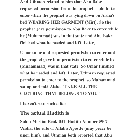
𝐀𝐧𝐝 𝐔𝐭𝐡𝐦𝐚𝐧 𝐫𝐞𝐥𝐚𝐭𝐞𝐝 𝐭𝐨 𝐡𝐢𝐦 𝐭𝐡𝐚𝐭 𝐀𝐛𝐮 𝐁𝐚𝐤𝐫
𝐫𝐞𝐪𝐮𝐞𝐬𝐭𝐞𝐝 𝐩𝐞𝐫𝐦𝐢𝐬𝐬𝐢𝐨𝐧 𝐟𝐫𝐨𝐦 𝐭𝐡𝐞 𝐩𝐫𝐨𝐩𝐡𝐞𝐭 – 𝐩𝐛𝐮𝐡- 𝐭𝐨
𝐞𝐧𝐭𝐞𝐫 𝐰𝐡𝐞𝐧 𝐭𝐡𝐞 𝐩𝐫𝐨𝐩𝐡𝐞𝐭 𝐰𝐚𝐬 𝐥𝐲𝐢𝐧𝐠 𝐝𝐨𝐰𝐧 𝐨𝐧 𝐀𝐢𝐬𝐡𝐚’𝐬
𝐛𝐞𝐝 𝐖𝐄𝐀𝐑𝐈𝐍𝐆 𝐇𝐄𝐑 𝐆𝐀𝐑𝐌𝐄𝐍𝐓 (𝐌𝐢𝐫𝐭). 𝐒𝐨 𝐭𝐡𝐞
𝐩𝐫𝐨𝐩𝐡𝐞𝐭 𝐠𝐚𝐯𝐞 𝐩𝐞𝐫𝐦𝐢𝐬𝐬𝐢𝐨𝐧 𝐭𝐨 𝐀𝐛𝐮 𝐁𝐚𝐤𝐫 𝐭𝐨 𝐞𝐧𝐭𝐞𝐫 𝐰𝐡𝐢𝐥𝐞
𝐡𝐞 (𝐌𝐮𝐡𝐚𝐦𝐦𝐚𝐝) 𝐰𝐚𝐬 𝐢𝐧 𝐭𝐡𝐚𝐭 𝐬𝐭𝐚𝐭𝐞 𝐚𝐧𝐝 𝐀𝐛𝐮 𝐁𝐚𝐤𝐫
𝐟𝐢𝐧𝐢𝐬𝐡𝐞𝐝 𝐰𝐡𝐚𝐭 𝐡𝐞 𝐧𝐞𝐞𝐝𝐞𝐝 𝐚𝐧𝐝 𝐥𝐞𝐟𝐭. 𝐋𝐚𝐭𝐞𝐫,
𝐔𝐦𝐚𝐫 𝐜𝐚𝐦𝐞 𝐚𝐧𝐝 𝐫𝐞𝐪𝐮𝐞𝐬𝐭𝐞𝐝 𝐩𝐞𝐫𝐦𝐢𝐬𝐬𝐢𝐨𝐧 𝐭𝐨 𝐞𝐧𝐭𝐞𝐫 𝐚𝐧𝐝
𝐭𝐡𝐞 𝐩𝐫𝐨𝐩𝐡𝐞𝐭 𝐠𝐚𝐯𝐞 𝐡𝐢𝐦 𝐩𝐞𝐫𝐦𝐢𝐬𝐬𝐢𝐨𝐧 𝐭𝐨 𝐞𝐧𝐭𝐞𝐫 𝐰𝐡𝐢𝐥𝐞 𝐡𝐞
(𝐌𝐮𝐡𝐚𝐦𝐦𝐚𝐝) 𝐰𝐚𝐬 𝐢𝐧 𝐭𝐡𝐚𝐭 𝐬𝐭𝐚𝐭𝐞. 𝐒𝐨 𝐔𝐦𝐚𝐫 𝐟𝐢𝐧𝐢𝐬𝐡𝐞𝐝
𝐰𝐡𝐚𝐭 𝐡𝐞 𝐧𝐞𝐞𝐝𝐞𝐝 𝐚𝐧𝐝 𝐥𝐞𝐟𝐭. 𝐋𝐚𝐭𝐞𝐫, 𝐔𝐭𝐡𝐦𝐚𝐧 𝐫𝐞𝐪𝐮𝐞𝐬𝐭𝐞𝐝
𝐩𝐞𝐫𝐦𝐢𝐬𝐬𝐢𝐨𝐧 𝐭𝐨 𝐞𝐧𝐭𝐞𝐫 𝐭𝐨 𝐭𝐡𝐞 𝐩𝐫𝐨𝐩𝐡𝐞𝐭, 𝐬𝐨 𝐌𝐮𝐡𝐚𝐦𝐦𝐚𝐝
𝐬𝐚𝐭 𝐮𝐩 𝐚𝐧𝐝 𝐭𝐨𝐥𝐝 𝐀𝐢𝐬𝐡𝐚, “𝐓𝐀𝐊𝐄 𝐀𝐋𝐋 𝐓𝐇𝐄
𝐂𝐋𝐎𝐓𝐇𝐈𝐍𝐆 𝐓𝐇𝐀𝐓 𝐁𝐄𝐋𝐎𝐍𝐆𝐒 𝐓𝐎 𝐘𝐎𝐔.”
𝐈 𝐡𝐚𝐯𝐞𝐧’𝐭 𝐬𝐞𝐞𝐧 𝐬𝐮𝐜𝐡 𝐚 𝐥𝐢𝐚𝐫
𝐓𝐡𝐞 𝐚𝐜𝐭𝐮𝐚𝐥 𝐇𝐚𝐝𝐢𝐭𝐡 𝐢𝐬
𝐒𝐚𝐡𝐢𝐡 𝐌𝐮𝐬𝐥𝐢𝐦 𝐁𝐨𝐨𝐤 𝟎𝟑𝟏, 𝐇𝐚𝐝𝐢𝐭𝐡 𝐍𝐮𝐦𝐛𝐞𝐫 𝟓𝟗𝟎𝟕.
‘𝐀𝐢𝐬𝐡𝐚, 𝐭𝐡𝐞 𝐰𝐢𝐟𝐞 𝐨𝐟 𝐀𝐥𝐥𝐚𝐡’𝐬 𝐀𝐩𝐨𝐬𝐭𝐥𝐞 (𝐦𝐚𝐲 𝐩𝐞𝐚𝐜𝐞 𝐛𝐞
𝐮𝐩𝐨𝐧 𝐡𝐢𝐦), 𝐚𝐧𝐝 𝐔𝐭𝐡𝐦𝐚𝐧 𝐛𝐨𝐭𝐡 𝐫𝐞𝐩𝐨𝐫𝐭𝐞𝐝 𝐭𝐡𝐚𝐭 𝐀𝐛𝐮