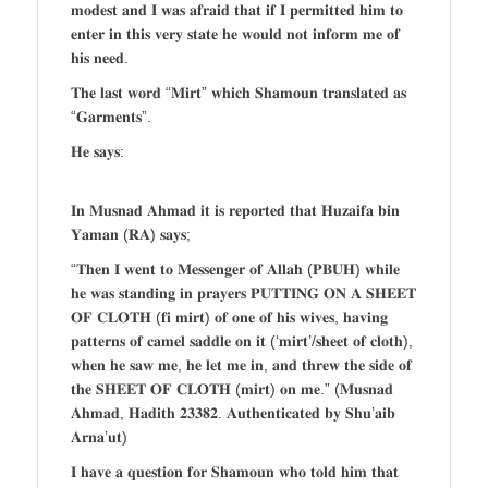
𝐦𝐨𝐝𝐞𝐬𝐭 𝐚𝐧𝐝 𝐈 𝐰𝐚𝐬 𝐚𝐟𝐫𝐚𝐢𝐝 𝐭𝐡𝐚𝐭 𝐢𝐟 𝐈 𝐩𝐞𝐫𝐦𝐢𝐭𝐭𝐞𝐝 𝐡𝐢𝐦 𝐭𝐨
𝐞𝐧𝐭𝐞𝐫 𝐢𝐧 𝐭𝐡𝐢𝐬 𝐯𝐞𝐫𝐲 𝐬𝐭𝐚𝐭𝐞 𝐡𝐞 𝐰𝐨𝐮𝐥𝐝 𝐧𝐨𝐭 𝐢𝐧𝐟𝐨𝐫𝐦 𝐦𝐞 𝐨𝐟
𝐡𝐢𝐬 𝐧𝐞𝐞𝐝.
𝐓𝐡𝐞 𝐥𝐚𝐬𝐭 𝐰𝐨𝐫𝐝 “𝐌𝐢𝐫𝐭” 𝐰𝐡𝐢𝐜𝐡 𝐒𝐡𝐚𝐦𝐨𝐮𝐧 𝐭𝐫𝐚𝐧𝐬𝐥𝐚𝐭𝐞𝐝 𝐚𝐬
“𝐆𝐚𝐫𝐦𝐞𝐧𝐭𝐬”.
𝐇𝐞 𝐬𝐚𝐲𝐬:
𝐈𝐧 𝐌𝐮𝐬𝐧𝐚𝐝 𝐀𝐡𝐦𝐚𝐝 𝐢𝐭 𝐢𝐬 𝐫𝐞𝐩𝐨𝐫𝐭𝐞𝐝 𝐭𝐡𝐚𝐭 𝐇𝐮𝐳𝐚𝐢𝐟𝐚 𝐛𝐢𝐧
𝐘𝐚𝐦𝐚𝐧 (𝐑𝐀) 𝐬𝐚𝐲𝐬;
“𝐓𝐡𝐞𝐧 𝐈 𝐰𝐞𝐧𝐭 𝐭𝐨 𝐌𝐞𝐬𝐬𝐞𝐧𝐠𝐞𝐫 𝐨𝐟 𝐀𝐥𝐥𝐚𝐡 (𝐏𝐁𝐔𝐇) 𝐰𝐡𝐢𝐥𝐞
𝐡𝐞 𝐰𝐚𝐬 𝐬𝐭𝐚𝐧𝐝𝐢𝐧𝐠 𝐢𝐧 𝐩𝐫𝐚𝐲𝐞𝐫𝐬 𝐏𝐔𝐓𝐓𝐈𝐍𝐆 𝐎𝐍 𝐀 𝐒𝐇𝐄𝐄𝐓
𝐎𝐅 𝐂𝐋𝐎𝐓𝐇 (𝐟𝐢 𝐦𝐢𝐫𝐭) 𝐨𝐟 𝐨𝐧𝐞 𝐨𝐟 𝐡𝐢𝐬 𝐰𝐢𝐯𝐞𝐬, 𝐡𝐚𝐯𝐢𝐧𝐠
𝐩𝐚𝐭𝐭𝐞𝐫𝐧𝐬 𝐨𝐟 𝐜𝐚𝐦𝐞𝐥 𝐬𝐚𝐝𝐝𝐥𝐞 𝐨𝐧 𝐢𝐭 (‘𝐦𝐢𝐫𝐭’/𝐬𝐡𝐞𝐞𝐭 𝐨𝐟 𝐜𝐥𝐨𝐭𝐡),
𝐰𝐡𝐞𝐧 𝐡𝐞 𝐬𝐚𝐰 𝐦𝐞, 𝐡𝐞 𝐥𝐞𝐭 𝐦𝐞 𝐢𝐧, 𝐚𝐧𝐝 𝐭𝐡𝐫𝐞𝐰 𝐭𝐡𝐞 𝐬𝐢𝐝𝐞 𝐨𝐟
𝐭𝐡𝐞 𝐒𝐇𝐄𝐄𝐓 𝐎𝐅 𝐂𝐋𝐎𝐓𝐇 (𝐦𝐢𝐫𝐭) 𝐨𝐧 𝐦𝐞.” (𝐌𝐮𝐬𝐧𝐚𝐝
𝐀𝐡𝐦𝐚𝐝, 𝐇𝐚𝐝𝐢𝐭𝐡 𝟐𝟑𝟑𝟖𝟐. 𝐀𝐮𝐭𝐡𝐞𝐧𝐭𝐢𝐜𝐚𝐭𝐞𝐝 𝐛𝐲 𝐒𝐡𝐮’𝐚𝐢𝐛
𝐀𝐫𝐧𝐚’𝐮𝐭)
𝐈 𝐡𝐚𝐯𝐞 𝐚 𝐪𝐮𝐞𝐬𝐭𝐢𝐨𝐧 𝐟𝐨𝐫 𝐒𝐡𝐚𝐦𝐨𝐮𝐧 𝐰𝐡𝐨 𝐭𝐨𝐥𝐝 𝐡𝐢𝐦 𝐭𝐡𝐚𝐭