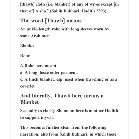
[𝐭𝐡𝐚𝐰𝐛] 𝐜𝐥𝐨𝐭𝐡 (𝐢.𝐞. 𝐛𝐥𝐚𝐧𝐤𝐞𝐭) 𝐨𝐟 𝐚𝐧𝐲 𝐨𝐟 𝐰𝐢𝐯𝐞𝐬 𝐞𝐱𝐜𝐞𝐩𝐭 [𝐢𝐧
𝐭𝐡𝐚𝐭 𝐨𝐟] 𝐀𝐢𝐬𝐡𝐚.” (𝐒𝐚𝐡𝐢𝐡 𝐁𝐮𝐤𝐡𝐚𝐫𝐢, 𝐇𝐚𝐝𝐢𝐭𝐡 𝟐𝟑𝟗𝟑)
𝐓𝐡𝐞 𝐰𝐨𝐫𝐝 [𝐓𝐡𝐚𝐰𝐛] 𝐦𝐞𝐚𝐧𝐬 :
𝐀𝐧 𝐚𝐧𝐤𝐥𝐞-𝐥𝐞𝐧𝐠𝐭𝐡 𝐫𝐨𝐛𝐞 𝐰𝐢𝐭𝐡 𝐥𝐨𝐧𝐠 𝐬𝐥𝐞𝐞𝐯𝐞𝐬 𝐰𝐨𝐫𝐧 𝐛𝐲
𝐬𝐨𝐦𝐞 𝐀𝐫𝐚𝐛 𝐦𝐞𝐧.
𝐁𝐥𝐚𝐧𝐤𝐞𝐭
𝐑𝐨𝐛𝐞
𝐀 𝐑𝐨𝐛𝐞 𝐡𝐞𝐫𝐞 𝐦𝐞𝐚𝐧𝐭
𝐚. 𝐀 𝐥𝐨𝐧𝐠, 𝐥𝐨𝐨𝐬𝐞 𝐨𝐮𝐭𝐞𝐫 𝐠𝐚𝐫𝐦𝐞𝐧𝐭.
𝐜. 𝐀 𝐭𝐡𝐢𝐜𝐤 𝐛𝐥𝐚𝐧𝐤𝐞𝐭, 𝐞𝐬𝐩. 𝐮𝐬𝐞𝐝 𝐰𝐡𝐞𝐧 𝐭𝐫𝐚𝐯𝐞𝐥𝐥𝐢𝐧𝐠 𝐨𝐫 𝐚𝐬 𝐚
𝐜𝐨𝐯𝐞𝐫𝐥𝐞𝐭
𝐀𝐧𝐝 𝐥𝐢𝐭𝐞𝐫𝐚𝐥𝐥𝐲, 𝐓𝐡𝐚𝐰𝐛 𝐡𝐞𝐫𝐞 𝐦𝐞𝐚𝐧𝐬 𝐚
𝐁𝐥𝐚𝐧𝐤𝐞𝐭
𝐒𝐞𝐜𝐨𝐧𝐝𝐥𝐲 𝐭𝐨 𝐜𝐥𝐚𝐫𝐢𝐟𝐲 𝐒𝐡𝐚𝐦𝐨𝐮𝐧 𝐡𝐞𝐫𝐞 𝐢𝐬 𝐚𝐧𝐨𝐭𝐡𝐞𝐫 𝐇𝐚𝐝𝐢𝐭𝐡
𝐭𝐨 𝐬𝐮𝐩𝐩𝐨𝐫𝐭 𝐦𝐲𝐬𝐞𝐥𝐟:
𝐓𝐡𝐢𝐬 𝐛𝐞𝐜𝐨𝐦𝐞𝐬 𝐟𝐮𝐫𝐭𝐡𝐞𝐫 𝐜𝐥𝐞𝐚𝐫 𝐟𝐫𝐨𝐦 𝐭𝐡𝐞 𝐟𝐨𝐥𝐥𝐨𝐰𝐢𝐧𝐠
𝐧𝐚𝐫𝐫𝐚𝐭𝐢𝐨𝐧, 𝐚𝐥𝐬𝐨 𝐟𝐫𝐨𝐦 𝐒𝐚𝐡𝐢𝐡 𝐁𝐮𝐤𝐡𝐚𝐫𝐢, 𝐢𝐧 𝐰𝐡𝐢𝐜𝐡 𝐭𝐡𝐞𝐬𝐞