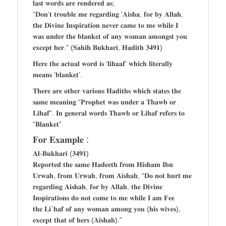
𝐥𝐚𝐬𝐭 𝐰𝐨𝐫𝐝𝐬 𝐚𝐫𝐞 𝐫𝐞𝐧𝐝𝐞𝐫𝐞𝐝 𝐚𝐬;
“𝐃𝐨𝐧’𝐭 𝐭𝐫𝐨𝐮𝐛𝐥𝐞 𝐦𝐞 𝐫𝐞𝐠𝐚𝐫𝐝𝐢𝐧𝐠 ‘𝐀𝐢𝐬𝐡𝐚, 𝐟𝐨𝐫 𝐛𝐲 𝐀𝐥𝐥𝐚𝐡,
𝐭𝐡𝐞 𝐃𝐢𝐯𝐢𝐧𝐞 𝐈𝐧𝐬𝐩𝐢𝐫𝐚𝐭𝐢𝐨𝐧 𝐧𝐞𝐯𝐞𝐫 𝐜𝐚𝐦𝐞 𝐭𝐨 𝐦𝐞 𝐰𝐡𝐢𝐥𝐞 𝐈
𝐰𝐚𝐬 𝐮𝐧𝐝𝐞𝐫 𝐭𝐡𝐞 𝐛𝐥𝐚𝐧𝐤𝐞𝐭 𝐨𝐟 𝐚𝐧𝐲 𝐰𝐨𝐦𝐚𝐧 𝐚𝐦𝐨𝐧𝐠𝐬𝐭 𝐲𝐨𝐮
𝐞𝐱𝐜𝐞𝐩𝐭 𝐡𝐞𝐫.” (𝐒𝐚𝐡𝐢𝐡 𝐁𝐮𝐤𝐡𝐚𝐫𝐢, 𝐇𝐚𝐝𝐢𝐭𝐡 𝟑𝟒𝟗𝟏)
𝐇𝐞𝐫𝐞 𝐭𝐡𝐞 𝐚𝐜𝐭𝐮𝐚𝐥 𝐰𝐨𝐫𝐝 𝐢𝐬 ‘𝐥𝐢𝐡𝐚𝐚𝐟’ 𝐰𝐡𝐢𝐜𝐡 𝐥𝐢𝐭𝐞𝐫𝐚𝐥𝐥𝐲
𝐦𝐞𝐚𝐧𝐬 ‘𝐛𝐥𝐚𝐧𝐤𝐞𝐭’.
𝐓𝐡𝐞𝐫𝐞 𝐚𝐫𝐞 𝐨𝐭𝐡𝐞𝐫 𝐯𝐚𝐫𝐢𝐨𝐮𝐬 𝐇𝐚𝐝𝐢𝐭𝐡𝐬 𝐰𝐡𝐢𝐜𝐡 𝐬𝐭𝐚𝐭𝐞𝐬 𝐭𝐡𝐞
𝐬𝐚𝐦𝐞 𝐦𝐞𝐚𝐧𝐢𝐧𝐠 “𝐏𝐫𝐨𝐩𝐡𝐞𝐭 𝐰𝐚𝐬 𝐮𝐧𝐝𝐞𝐫 𝐚 𝐓𝐡𝐚𝐰𝐛 𝐨𝐫
𝐋𝐢𝐡𝐚𝐟”. 𝐈𝐧 𝐠𝐞𝐧𝐞𝐫𝐚𝐥 𝐰𝐨𝐫𝐝𝐬 𝐓𝐡𝐚𝐰𝐛 𝐨𝐫 𝐋𝐢𝐡𝐚𝐟 𝐫𝐞𝐟𝐞𝐫𝐬 𝐭𝐨
“𝐁𝐥𝐚𝐧𝐤𝐞𝐭”
𝐅𝐨𝐫 𝐄𝐱𝐚𝐦𝐩𝐥𝐞 :
𝐀𝐥-𝐁𝐮𝐤𝐡𝐚𝐫𝐢 (𝟑𝟒𝟗𝟏)
𝐑𝐞𝐩𝐨𝐫𝐭𝐞𝐝 𝐭𝐡𝐞 𝐬𝐚𝐦𝐞 𝐇𝐚𝐝𝐞𝐞𝐭𝐡 𝐟𝐫𝐨𝐦 𝐇𝐢𝐬𝐡𝐚𝐦 𝐈𝐛𝐧
𝐔𝐫𝐰𝐚𝐡, 𝐟𝐫𝐨𝐦 𝐔𝐫𝐰𝐚𝐡, 𝐟𝐫𝐨𝐦 𝐀𝐢𝐬𝐡𝐚𝐡, “𝐃𝐨 𝐧𝐨𝐭 𝐡𝐮𝐫𝐭 𝐦𝐞
𝐫𝐞𝐠𝐚𝐫𝐝𝐢𝐧𝐠 𝐀𝐢𝐬𝐡𝐚𝐡, 𝐟𝐨𝐫 𝐛𝐲 𝐀𝐥𝐥𝐚𝐡, 𝐭𝐡𝐞 𝐃𝐢𝐯𝐢𝐧𝐞
𝐈𝐧𝐬𝐩𝐢𝐫𝐚𝐭𝐢𝐨𝐧𝐬 𝐝𝐨 𝐧𝐨𝐭 𝐜𝐨𝐦𝐞 𝐭𝐨 𝐦𝐞 𝐰𝐡𝐢𝐥𝐞 𝐈 𝐚𝐦 𝐅𝐞𝐞
𝐭𝐡𝐞 𝐋𝐢`𝐡𝐚𝐟 𝐨𝐟 𝐚𝐧𝐲 𝐰𝐨𝐦𝐚𝐧 𝐚𝐦𝐨𝐧𝐠 𝐲𝐨𝐮 (𝐡𝐢𝐬 𝐰𝐢𝐯𝐞𝐬),
𝐞𝐱𝐜𝐞𝐩𝐭 𝐭𝐡𝐚𝐭 𝐨𝐟 𝐡𝐞𝐫𝐬 (𝐀𝐢𝐬𝐡𝐚𝐡).”