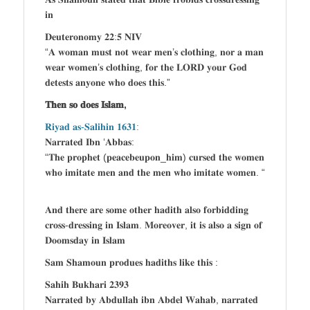
𝐢𝐧
𝐃𝐞𝐮𝐭𝐞𝐫𝐨𝐧𝐨𝐦𝐲 𝟐𝟐:𝟓 𝐍𝐈𝐕
“𝐀 𝐰𝐨𝐦𝐚𝐧 𝐦𝐮𝐬𝐭 𝐧𝐨𝐭 𝐰𝐞𝐚𝐫 𝐦𝐞𝐧’𝐬 𝐜𝐥𝐨𝐭𝐡𝐢𝐧𝐠, 𝐧𝐨𝐫 𝐚 𝐦𝐚𝐧
𝐰𝐞𝐚𝐫 𝐰𝐨𝐦𝐞𝐧’𝐬 𝐜𝐥𝐨𝐭𝐡𝐢𝐧𝐠, 𝐟𝐨𝐫 𝐭𝐡𝐞 𝐋𝐎𝐑𝐃 𝐲𝐨𝐮𝐫 𝐆𝐨𝐝
𝐝𝐞𝐭𝐞𝐬𝐭𝐬 𝐚𝐧𝐲𝐨𝐧𝐞 𝐰𝐡𝐨 𝐝𝐨𝐞𝐬 𝐭𝐡𝐢𝐬.”
𝐓𝐡𝐞𝐧 𝐬𝐨 𝐝𝐨𝐞𝐬 𝐈𝐬𝐥𝐚𝐦,
𝐑𝐢𝐲𝐚𝐝 𝐚𝐬-𝐒𝐚𝐥𝐢𝐡𝐢𝐧 𝟏𝟔𝟑𝟏:
𝐍𝐚𝐫𝐫𝐚𝐭𝐞𝐝 𝐈𝐛𝐧 ‘𝐀𝐛𝐛𝐚𝐬:
“𝐓𝐡𝐞 𝐩𝐫𝐨𝐩𝐡𝐞𝐭 (𝐩𝐞𝐚𝐜𝐞𝐛𝐞𝐮𝐩𝐨𝐧_𝐡𝐢𝐦) 𝐜𝐮𝐫𝐬𝐞𝐝 𝐭𝐡𝐞 𝐰𝐨𝐦𝐞𝐧
𝐰𝐡𝐨 𝐢𝐦𝐢𝐭𝐚𝐭𝐞 𝐦𝐞𝐧 𝐚𝐧𝐝 𝐭𝐡𝐞 𝐦𝐞𝐧 𝐰𝐡𝐨 𝐢𝐦𝐢𝐭𝐚𝐭𝐞 𝐰𝐨𝐦𝐞𝐧. “
𝐀𝐧𝐝 𝐭𝐡𝐞𝐫𝐞 𝐚𝐫𝐞 𝐬𝐨𝐦𝐞 𝐨𝐭𝐡𝐞𝐫 𝐡𝐚𝐝𝐢𝐭𝐡 𝐚𝐥𝐬𝐨 𝐟𝐨𝐫𝐛𝐢𝐝𝐝𝐢𝐧𝐠
𝐜𝐫𝐨𝐬𝐬-𝐝𝐫𝐞𝐬𝐬𝐢𝐧𝐠 𝐢𝐧 𝐈𝐬𝐥𝐚𝐦. 𝐌𝐨𝐫𝐞𝐨𝐯𝐞𝐫, 𝐢𝐭 𝐢𝐬 𝐚𝐥𝐬𝐨 𝐚 𝐬𝐢𝐠𝐧 𝐨𝐟
𝐃𝐨𝐨𝐦𝐬𝐝𝐚𝐲 𝐢𝐧 𝐈𝐬𝐥𝐚𝐦
𝐒𝐚𝐦 𝐒𝐡𝐚𝐦𝐨𝐮𝐧 𝐩𝐫𝐨𝐝𝐮𝐞𝐬 𝐡𝐚𝐝𝐢𝐭𝐡𝐬 𝐥𝐢𝐤𝐞 𝐭𝐡𝐢𝐬 :
𝐒𝐚𝐡𝐢𝐡 𝐁𝐮𝐤𝐡𝐚𝐫𝐢 𝟐𝟑𝟗𝟑
𝐍𝐚𝐫𝐫𝐚𝐭𝐞𝐝 𝐛𝐲 𝐀𝐛𝐝𝐮𝐥𝐥𝐚𝐡 𝐢𝐛𝐧 𝐀𝐛𝐝𝐞𝐥 𝐖𝐚𝐡𝐚𝐛, 𝐧𝐚𝐫𝐫𝐚𝐭𝐞𝐝