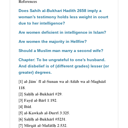
𝐑𝐞𝐟𝐞𝐫𝐞𝐧𝐜𝐞𝐬
Does Sahih al-Bukhari Hadith 2658 imply a
woman’s testimony holds less weight in court
due to her intelligence?
Are women deficient in intelligence in Islam?
Are women the majority in Hellfire?
Should a Muslim man marry a second wife?
Chapter: To be ungrateful to one’s husband.
And disbelief is of (different grades) lesser (or
greater) degrees.
[𝟏] 𝐚𝐥-𝐉𝐚̄𝐦ʿ 𝐟𝐢̄ 𝐚𝐥-𝐒𝐮𝐧𝐚𝐧 𝐰𝐚 𝐚𝐥-𝐀̄𝐝𝐚̄𝐛 𝐰𝐚 𝐚𝐥-𝐌𝐚𝐠𝐡𝐚̄𝐳𝐢̄
𝟏𝟏𝟖.
[𝟐] 𝐒̣𝐚𝐡̣𝐢̄𝐡̣ 𝐚𝐥-𝐁𝐮𝐤𝐡𝐚̄𝐫𝐢̄ #𝟐𝟗.
[𝟑] 𝐅𝐚𝐲𝐝̣ 𝐚𝐥-𝐁𝐚̄𝐫𝐢̄ 𝟏:𝟏𝟗𝟐.
[𝟒] 𝐈𝐛𝐢𝐝.
[𝟓] 𝐚𝐥-𝐊𝐚𝐰𝐤𝐚𝐛 𝐚𝐥-𝐃𝐮𝐫𝐫𝐢̄ 𝟑:𝟑𝟐𝟓.
[𝟔] 𝐒̣𝐚𝐡̣𝐢̄𝐡̣ 𝐚𝐥-𝐁𝐮𝐤𝐡𝐚̄𝐫𝐢̄ #𝟓𝟐𝟑𝟏.
[𝟕] 𝐌𝐢𝐫𝐪𝐚̄𝐭 𝐚𝐥-𝐌𝐚𝐟𝐚̄𝐭𝐢̄𝐡̣ 𝟐:𝟓𝟑𝟐.