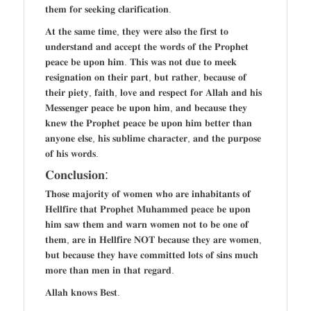
𝐭𝐡𝐞𝐦 𝐟𝐨𝐫 𝐬𝐞𝐞𝐤𝐢𝐧𝐠 𝐜𝐥𝐚𝐫𝐢𝐟𝐢𝐜𝐚𝐭𝐢𝐨𝐧.
𝐀𝐭 𝐭𝐡𝐞 𝐬𝐚𝐦𝐞 𝐭𝐢𝐦𝐞, 𝐭𝐡𝐞𝐲 𝐰𝐞𝐫𝐞 𝐚𝐥𝐬𝐨 𝐭𝐡𝐞 𝐟𝐢𝐫𝐬𝐭 𝐭𝐨
𝐮𝐧𝐝𝐞𝐫𝐬𝐭𝐚𝐧𝐝 𝐚𝐧𝐝 𝐚𝐜𝐜𝐞𝐩𝐭 𝐭𝐡𝐞 𝐰𝐨𝐫𝐝𝐬 𝐨𝐟 𝐭𝐡𝐞 𝐏𝐫𝐨𝐩𝐡𝐞𝐭
𝐩𝐞𝐚𝐜𝐞 𝐛𝐞 𝐮𝐩𝐨𝐧 𝐡𝐢𝐦. 𝐓𝐡𝐢𝐬 𝐰𝐚𝐬 𝐧𝐨𝐭 𝐝𝐮𝐞 𝐭𝐨 𝐦𝐞𝐞𝐤
𝐫𝐞𝐬𝐢𝐠𝐧𝐚𝐭𝐢𝐨𝐧 𝐨𝐧 𝐭𝐡𝐞𝐢𝐫 𝐩𝐚𝐫𝐭, 𝐛𝐮𝐭 𝐫𝐚𝐭𝐡𝐞𝐫, 𝐛𝐞𝐜𝐚𝐮𝐬𝐞 𝐨𝐟
𝐭𝐡𝐞𝐢𝐫 𝐩𝐢𝐞𝐭𝐲, 𝐟𝐚𝐢𝐭𝐡, 𝐥𝐨𝐯𝐞 𝐚𝐧𝐝 𝐫𝐞𝐬𝐩𝐞𝐜𝐭 𝐟𝐨𝐫 𝐀𝐥𝐥𝐚𝐡 𝐚𝐧𝐝 𝐡𝐢𝐬
𝐌𝐞𝐬𝐬𝐞𝐧𝐠𝐞𝐫 𝐩𝐞𝐚𝐜𝐞 𝐛𝐞 𝐮𝐩𝐨𝐧 𝐡𝐢𝐦, 𝐚𝐧𝐝 𝐛𝐞𝐜𝐚𝐮𝐬𝐞 𝐭𝐡𝐞𝐲
𝐤𝐧𝐞𝐰 𝐭𝐡𝐞 𝐏𝐫𝐨𝐩𝐡𝐞𝐭 𝐩𝐞𝐚𝐜𝐞 𝐛𝐞 𝐮𝐩𝐨𝐧 𝐡𝐢𝐦 𝐛𝐞𝐭𝐭𝐞𝐫 𝐭𝐡𝐚𝐧
𝐚𝐧𝐲𝐨𝐧𝐞 𝐞𝐥𝐬𝐞, 𝐡𝐢𝐬 𝐬𝐮𝐛𝐥𝐢𝐦𝐞 𝐜𝐡𝐚𝐫𝐚𝐜𝐭𝐞𝐫, 𝐚𝐧𝐝 𝐭𝐡𝐞 𝐩𝐮𝐫𝐩𝐨𝐬𝐞
𝐨𝐟 𝐡𝐢𝐬 𝐰𝐨𝐫𝐝𝐬.
𝐂𝐨𝐧𝐜𝐥𝐮𝐬𝐢𝐨𝐧:
𝐓𝐡𝐨𝐬𝐞 𝐦𝐚𝐣𝐨𝐫𝐢𝐭𝐲 𝐨𝐟 𝐰𝐨𝐦𝐞𝐧 𝐰𝐡𝐨 𝐚𝐫𝐞 𝐢𝐧𝐡𝐚𝐛𝐢𝐭𝐚𝐧𝐭𝐬 𝐨𝐟
𝐇𝐞𝐥𝐥𝐟𝐢𝐫𝐞 𝐭𝐡𝐚𝐭 𝐏𝐫𝐨𝐩𝐡𝐞𝐭 𝐌𝐮𝐡𝐚𝐦𝐦𝐞𝐝 𝐩𝐞𝐚𝐜𝐞 𝐛𝐞 𝐮𝐩𝐨𝐧
𝐡𝐢𝐦 𝐬𝐚𝐰 𝐭𝐡𝐞𝐦 𝐚𝐧𝐝 𝐰𝐚𝐫𝐧 𝐰𝐨𝐦𝐞𝐧 𝐧𝐨𝐭 𝐭𝐨 𝐛𝐞 𝐨𝐧𝐞 𝐨𝐟
𝐭𝐡𝐞𝐦, 𝐚𝐫𝐞 𝐢𝐧 𝐇𝐞𝐥𝐥𝐟𝐢𝐫𝐞 𝐍𝐎𝐓 𝐛𝐞𝐜𝐚𝐮𝐬𝐞 𝐭𝐡𝐞𝐲 𝐚𝐫𝐞 𝐰𝐨𝐦𝐞𝐧,
𝐛𝐮𝐭 𝐛𝐞𝐜𝐚𝐮𝐬𝐞 𝐭𝐡𝐞𝐲 𝐡𝐚𝐯𝐞 𝐜𝐨𝐦𝐦𝐢𝐭𝐭𝐞𝐝 𝐥𝐨𝐭𝐬 𝐨𝐟 𝐬𝐢𝐧𝐬 𝐦𝐮𝐜𝐡
𝐦𝐨𝐫𝐞 𝐭𝐡𝐚𝐧 𝐦𝐞𝐧 𝐢𝐧 𝐭𝐡𝐚𝐭 𝐫𝐞𝐠𝐚𝐫𝐝.
𝐀𝐥𝐥𝐚𝐡 𝐤𝐧𝐨𝐰𝐬 𝐁𝐞𝐬𝐭.