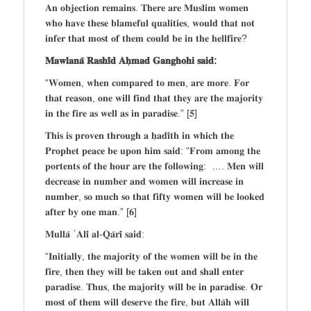
𝐀𝐧 𝐨𝐛𝐣𝐞𝐜𝐭𝐢𝐨𝐧 𝐫𝐞𝐦𝐚𝐢𝐧𝐬. 𝐓𝐡𝐞𝐫𝐞 𝐚𝐫𝐞 𝐌𝐮𝐬𝐥𝐢𝐦 𝐰𝐨𝐦𝐞𝐧
𝐰𝐡𝐨 𝐡𝐚𝐯𝐞 𝐭𝐡𝐞𝐬𝐞 𝐛𝐥𝐚𝐦𝐞𝐟𝐮𝐥 𝐪𝐮𝐚𝐥𝐢𝐭𝐢𝐞𝐬, 𝐰𝐨𝐮𝐥𝐝 𝐭𝐡𝐚𝐭 𝐧𝐨𝐭
𝐢𝐧𝐟𝐞𝐫 𝐭𝐡𝐚𝐭 𝐦𝐨𝐬𝐭 𝐨𝐟 𝐭𝐡𝐞𝐦 𝐜𝐨𝐮𝐥𝐝 𝐛𝐞 𝐢𝐧 𝐭𝐡𝐞 𝐡𝐞𝐥𝐥𝐟𝐢𝐫𝐞?
𝐌𝐚𝐰𝐥𝐚𝐧𝐚̄ 𝐑𝐚𝐬𝐡𝐢̄𝐝 𝐀𝐡̣𝐦𝐚𝐝 𝐆𝐚𝐧𝐠𝐡𝐨𝐡𝐢 𝐬𝐚𝐢𝐝:
“𝐖𝐨𝐦𝐞𝐧, 𝐰𝐡𝐞𝐧 𝐜𝐨𝐦𝐩𝐚𝐫𝐞𝐝 𝐭𝐨 𝐦𝐞𝐧, 𝐚𝐫𝐞 𝐦𝐨𝐫𝐞. 𝐅𝐨𝐫
𝐭𝐡𝐚𝐭 𝐫𝐞𝐚𝐬𝐨𝐧, 𝐨𝐧𝐞 𝐰𝐢𝐥𝐥 𝐟𝐢𝐧𝐝 𝐭𝐡𝐚𝐭 𝐭𝐡𝐞𝐲 𝐚𝐫𝐞 𝐭𝐡𝐞 𝐦𝐚𝐣𝐨𝐫𝐢𝐭𝐲
𝐢𝐧 𝐭𝐡𝐞 𝐟𝐢𝐫𝐞 𝐚𝐬 𝐰𝐞𝐥𝐥 𝐚𝐬 𝐢𝐧 𝐩𝐚𝐫𝐚𝐝𝐢𝐬𝐞.” [𝟓]
𝐓𝐡𝐢𝐬 𝐢𝐬 𝐩𝐫𝐨𝐯𝐞𝐧 𝐭𝐡𝐫𝐨𝐮𝐠𝐡 𝐚 𝐡̣𝐚𝐝𝐢̄𝐭𝐡 𝐢𝐧 𝐰𝐡𝐢𝐜𝐡 𝐭𝐡𝐞
𝐏𝐫𝐨𝐩𝐡𝐞𝐭 𝐩𝐞𝐚𝐜𝐞 𝐛𝐞 𝐮𝐩𝐨𝐧 𝐡𝐢𝐦 𝐬𝐚𝐢𝐝: “𝐅𝐫𝐨𝐦 𝐚𝐦𝐨𝐧𝐠 𝐭𝐡𝐞
𝐩𝐨𝐫𝐭𝐞𝐧𝐭𝐬 𝐨𝐟 𝐭𝐡𝐞 𝐡𝐨𝐮𝐫 𝐚𝐫𝐞 𝐭𝐡𝐞 𝐟𝐨𝐥𝐥𝐨𝐰𝐢𝐧𝐠: …. 𝐌𝐞𝐧 𝐰𝐢𝐥𝐥
𝐝𝐞𝐜𝐫𝐞𝐚𝐬𝐞 𝐢𝐧 𝐧𝐮𝐦𝐛𝐞𝐫 𝐚𝐧𝐝 𝐰𝐨𝐦𝐞𝐧 𝐰𝐢𝐥𝐥 𝐢𝐧𝐜𝐫𝐞𝐚𝐬𝐞 𝐢𝐧
𝐧𝐮𝐦𝐛𝐞𝐫, 𝐬𝐨 𝐦𝐮𝐜𝐡 𝐬𝐨 𝐭𝐡𝐚𝐭 𝐟𝐢𝐟𝐭𝐲 𝐰𝐨𝐦𝐞𝐧 𝐰𝐢𝐥𝐥 𝐛𝐞 𝐥𝐨𝐨𝐤𝐞𝐝
𝐚𝐟𝐭𝐞𝐫 𝐛𝐲 𝐨𝐧𝐞 𝐦𝐚𝐧.” [𝟔]
𝐌𝐮𝐥𝐥𝐚̄ ʿ𝐀𝐥𝐢̄ 𝐚𝐥-𝐐𝐚̄𝐫𝐢̄ 𝐬𝐚𝐢𝐝:
“𝐈𝐧𝐢𝐭𝐢𝐚𝐥𝐥𝐲, 𝐭𝐡𝐞 𝐦𝐚𝐣𝐨𝐫𝐢𝐭𝐲 𝐨𝐟 𝐭𝐡𝐞 𝐰𝐨𝐦𝐞𝐧 𝐰𝐢𝐥𝐥 𝐛𝐞 𝐢𝐧 𝐭𝐡𝐞
𝐟𝐢𝐫𝐞, 𝐭𝐡𝐞𝐧 𝐭𝐡𝐞𝐲 𝐰𝐢𝐥𝐥 𝐛𝐞 𝐭𝐚𝐤𝐞𝐧 𝐨𝐮𝐭 𝐚𝐧𝐝 𝐬𝐡𝐚𝐥𝐥 𝐞𝐧𝐭𝐞𝐫
𝐩𝐚𝐫𝐚𝐝𝐢𝐬𝐞. 𝐓𝐡𝐮𝐬, 𝐭𝐡𝐞 𝐦𝐚𝐣𝐨𝐫𝐢𝐭𝐲 𝐰𝐢𝐥𝐥 𝐛𝐞 𝐢𝐧 𝐩𝐚𝐫𝐚𝐝𝐢𝐬𝐞. 𝐎𝐫
𝐦𝐨𝐬𝐭 𝐨𝐟 𝐭𝐡𝐞𝐦 𝐰𝐢𝐥𝐥 𝐝𝐞𝐬𝐞𝐫𝐯𝐞 𝐭𝐡𝐞 𝐟𝐢𝐫𝐞, 𝐛𝐮𝐭 𝐀𝐥𝐥𝐚̄𝐡 𝐰𝐢𝐥𝐥