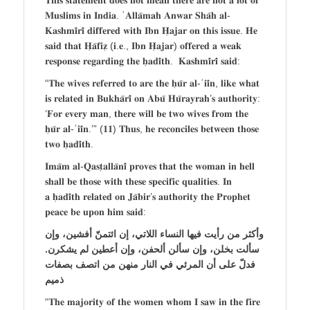
𝐌𝐮𝐬𝐥𝐢𝐦𝐬 𝐢𝐧 𝐈𝐧𝐝𝐢𝐚. ʿ𝐀𝐥𝐥𝐚̄𝐦𝐚𝐡 𝐀𝐧𝐰𝐚𝐫 𝐒𝐡𝐚̄𝐡 𝐚𝐥-
𝐊𝐚𝐬𝐡𝐦𝐢̄𝐫𝐢̄ 𝐝𝐢𝐟𝐟𝐞𝐫𝐞𝐝 𝐰𝐢𝐭𝐡 𝐈𝐛𝐧 𝐇̣𝐚𝐣𝐚𝐫 𝐨𝐧 𝐭𝐡𝐢𝐬 𝐢𝐬𝐬𝐮𝐞. 𝐇𝐞
𝐬𝐚𝐢𝐝 𝐭𝐡𝐚𝐭 𝐇̣𝐚̄𝐟𝐢𝐳̣ (𝐢.𝐞., 𝐈𝐛𝐧 𝐇̣𝐚𝐣𝐚𝐫) 𝐨𝐟𝐟𝐞𝐫𝐞𝐝 𝐚 𝐰𝐞𝐚𝐤
𝐫𝐞𝐬𝐩𝐨𝐧𝐬𝐞 𝐫𝐞𝐠𝐚𝐫𝐝𝐢𝐧𝐠 𝐭𝐡𝐞 𝐡̣𝐚𝐝𝐢̄𝐭𝐡. 𝐊𝐚𝐬𝐡𝐦𝐢̄𝐫𝐢̄ 𝐬𝐚𝐢𝐝:
“𝐓𝐡𝐞 𝐰𝐢𝐯𝐞𝐬 𝐫𝐞𝐟𝐞𝐫𝐫𝐞𝐝 𝐭𝐨 𝐚𝐫𝐞 𝐭𝐡𝐞 𝐡̣𝐮̄𝐫 𝐚𝐥-ʿ𝐢𝐢̄𝐧, 𝐥𝐢𝐤𝐞 𝐰𝐡𝐚𝐭
𝐢𝐬 𝐫𝐞𝐥𝐚𝐭𝐞𝐝 𝐢𝐧 𝐁𝐮𝐤𝐡𝐚̄𝐫𝐢̄ 𝐨𝐧 𝐀𝐛𝐮̄ 𝐇𝐮̄𝐫𝐚𝐲𝐫𝐚𝐡’𝐬 𝐚𝐮𝐭𝐡𝐨𝐫𝐢𝐭𝐲:
‘𝐅𝐨𝐫 𝐞𝐯𝐞𝐫𝐲 𝐦𝐚𝐧, 𝐭𝐡𝐞𝐫𝐞 𝐰𝐢𝐥𝐥 𝐛𝐞 𝐭𝐰𝐨 𝐰𝐢𝐯𝐞𝐬 𝐟𝐫𝐨𝐦 𝐭𝐡𝐞
𝐡̣𝐮̄𝐫 𝐚𝐥-ʿ𝐢𝐢̄𝐧.’” (𝟏𝟏) 𝐓𝐡𝐮𝐬, 𝐡𝐞 𝐫𝐞𝐜𝐨𝐧𝐜𝐢𝐥𝐞𝐬 𝐛𝐞𝐭𝐰𝐞𝐞𝐧 𝐭𝐡𝐨𝐬𝐞
𝐭𝐰𝐨 𝐡̣𝐚𝐝𝐢̄𝐭𝐡.
𝐈𝐦𝐚̄𝐦 𝐚𝐥-𝐐𝐚𝐬𝐭̣𝐚𝐥𝐥𝐚̄𝐧𝐢̄ 𝐩𝐫𝐨𝐯𝐞𝐬 𝐭𝐡𝐚𝐭 𝐭𝐡𝐞 𝐰𝐨𝐦𝐚𝐧 𝐢𝐧 𝐡𝐞𝐥𝐥
𝐬𝐡𝐚𝐥𝐥 𝐛𝐞 𝐭𝐡𝐨𝐬𝐞 𝐰𝐢𝐭𝐡 𝐭𝐡𝐞𝐬𝐞 𝐬𝐩𝐞𝐜𝐢𝐟𝐢𝐜 𝐪𝐮𝐚𝐥𝐢𝐭𝐢𝐞𝐬. 𝐈𝐧
𝐚 𝐡̣𝐚𝐝𝐢̄𝐭𝐡 𝐫𝐞𝐥𝐚𝐭𝐞𝐝 𝐨𝐧 𝐉𝐚̄𝐛𝐢𝐫’𝐬 𝐚𝐮𝐭𝐡𝐨𝐫𝐢𝐭𝐲 𝐭𝐡𝐞 𝐏𝐫𝐨𝐩𝐡𝐞𝐭
𝐩𝐞𝐚𝐜𝐞 𝐛𝐞 𝐮𝐩𝐨𝐧 𝐡𝐢𝐦 𝐬𝐚𝐢𝐝:
وأكثر من رأيت فيها النساء اللاتي، إن ائتمنّ أفشين، وإن
سألت بخلن، وإن سألن ألحفن، وإن أعطين لم يشكرن.
فدلّ على أن المرئي في النار منهن من اتصف بصفات
ذميم
“𝐓𝐡𝐞 𝐦𝐚𝐣𝐨𝐫𝐢𝐭𝐲 𝐨𝐟 𝐭𝐡𝐞 𝐰𝐨𝐦𝐞𝐧 𝐰𝐡𝐨𝐦 𝐈 𝐬𝐚𝐰 𝐢𝐧 𝐭𝐡𝐞 𝐟𝐢𝐫𝐞