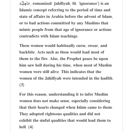
‏جَاهِلِيَّة‎‎, 𝐫𝐨𝐦𝐚𝐧𝐢𝐳𝐞𝐝: 𝐣𝐚̄𝐡𝐢𝐥𝐢̄𝐲𝐚𝐡, 𝐥𝐢𝐭. ‘𝐢𝐠𝐧𝐨𝐫𝐚𝐧𝐜𝐞’) 𝐢𝐬 𝐚𝐧
𝐈𝐬𝐥𝐚𝐦𝐢𝐜 𝐜𝐨𝐧𝐜𝐞𝐩𝐭 𝐫𝐞𝐟𝐞𝐫𝐫𝐢𝐧𝐠 𝐭𝐨 𝐭𝐡𝐞 𝐩𝐞𝐫𝐢𝐨𝐝 𝐨𝐟 𝐭𝐢𝐦𝐞 𝐚𝐧𝐝
𝐬𝐭𝐚𝐭𝐞 𝐨𝐟 𝐚𝐟𝐟𝐚𝐢𝐫𝐬 𝐢𝐧 𝐀𝐫𝐚𝐛𝐢𝐚 𝐛𝐞𝐟𝐨𝐫𝐞 𝐭𝐡𝐞 𝐚𝐝𝐯𝐞𝐧𝐭 𝐨𝐟 𝐈𝐬𝐥𝐚𝐦,
𝐨𝐫 𝐭𝐨 𝐛𝐚𝐝 𝐚𝐜𝐭𝐢𝐨𝐧𝐬 𝐜𝐨𝐦𝐦𝐢𝐭𝐭𝐞𝐝 𝐛𝐲 𝐚𝐧𝐲 𝐌𝐮𝐬𝐥𝐢𝐦𝐬 𝐭𝐡𝐚𝐭
𝐦𝐢𝐦𝐢𝐜 𝐩𝐞𝐨𝐩𝐥𝐞 𝐟𝐫𝐨𝐦 𝐭𝐡𝐚𝐭 𝐚𝐠𝐞 𝐨𝐟 𝐢𝐠𝐧𝐨𝐫𝐚𝐧𝐜𝐞 𝐨𝐫 𝐚𝐜𝐭𝐢𝐨𝐧𝐬
𝐜𝐨𝐧𝐭𝐫𝐚𝐝𝐢𝐜𝐭𝐬 𝐰𝐢𝐭𝐡 𝐈𝐬𝐥𝐚𝐦 𝐭𝐞𝐚𝐜𝐡𝐢𝐧𝐠𝐬.
𝐓𝐡𝐞𝐬𝐞 𝐰𝐨𝐦𝐞𝐧 𝐰𝐨𝐮𝐥𝐝 𝐡𝐚𝐛𝐢𝐭𝐮𝐚𝐥𝐥𝐲 𝐜𝐮𝐫𝐬𝐞, 𝐬𝐰𝐞𝐚𝐫, 𝐚𝐧𝐝
𝐛𝐚𝐜𝐤𝐛𝐢𝐭𝐞. 𝐀𝐜𝐭𝐬 𝐬𝐮𝐜𝐡 𝐚𝐬 𝐭𝐡𝐞𝐬𝐞 𝐰𝐨𝐮𝐥𝐝 𝐥𝐞𝐚𝐝 𝐦𝐨𝐬𝐭 𝐨𝐟
𝐭𝐡𝐞𝐦 𝐭𝐨 𝐭𝐡𝐞 𝐟𝐢𝐫𝐞. 𝐀𝐥𝐬𝐨, 𝐭𝐡𝐞 𝐏𝐫𝐨𝐩𝐡𝐞𝐭 𝐩𝐞𝐚𝐜𝐞 𝐛𝐞 𝐮𝐩𝐨𝐧
𝐡𝐢𝐦 𝐬𝐚𝐰 𝐡𝐞𝐥𝐥 𝐝𝐮𝐫𝐢𝐧𝐠 𝐡𝐢𝐬 𝐭𝐢𝐦𝐞, 𝐰𝐡𝐞𝐧 𝐦𝐨𝐬𝐭 𝐨𝐟 𝐌𝐮𝐬𝐥𝐢𝐦
𝐰𝐨𝐦𝐞𝐧 𝐰𝐞𝐫𝐞 𝐬𝐭𝐢𝐥𝐥 𝐚𝐥𝐢𝐯𝐞. 𝐓𝐡𝐢𝐬 𝐢𝐧𝐝𝐢𝐜𝐚𝐭𝐞𝐬 𝐭𝐡𝐚𝐭 𝐭𝐡𝐞
𝐰𝐨𝐦𝐞𝐧 𝐨𝐟 𝐭𝐡𝐞 𝐉𝐚̄𝐡𝐢𝐥𝐢̄𝐲𝐚𝐡 𝐰𝐞𝐫𝐞 𝐢𝐧𝐭𝐞𝐧𝐝𝐞𝐝 𝐢𝐧 𝐭𝐡𝐞 𝐡̣𝐚𝐝𝐢̄𝐭𝐡.
(𝟑)
𝐅𝐨𝐫 𝐭𝐡𝐢𝐬 𝐫𝐞𝐚𝐬𝐨𝐧, 𝐮𝐧𝐝𝐞𝐫𝐬𝐭𝐚𝐧𝐝𝐢𝐧𝐠 𝐢𝐭 𝐭𝐨 𝐢𝐧𝐟𝐞𝐫 𝐌𝐮𝐬𝐥𝐢𝐦
𝐰𝐨𝐦𝐞𝐧 𝐝𝐨𝐞𝐬 𝐧𝐨𝐭 𝐦𝐚𝐤𝐞 𝐬𝐞𝐧𝐬𝐞, 𝐞𝐬𝐩𝐞𝐜𝐢𝐚𝐥𝐥𝐲 𝐜𝐨𝐧𝐬𝐢𝐝𝐞𝐫𝐢𝐧𝐠
𝐭𝐡𝐚𝐭 𝐭𝐡𝐞𝐢𝐫 𝐡𝐞𝐚𝐫𝐭𝐬 𝐜𝐡𝐚𝐧𝐠𝐞𝐝 𝐰𝐡𝐞𝐧 𝐈𝐬𝐥𝐚̄𝐦 𝐜𝐚𝐦𝐞 𝐭𝐨 𝐭𝐡𝐞𝐦.
𝐓𝐡𝐞𝐲 𝐚𝐝𝐨𝐩𝐭𝐞𝐝 𝐫𝐢𝐠𝐡𝐭𝐞𝐨𝐮𝐬 𝐪𝐮𝐚𝐥𝐢𝐭𝐢𝐞𝐬 𝐚𝐧𝐝 𝐝𝐢𝐝 𝐧𝐨𝐭
𝐞𝐱𝐡𝐢𝐛𝐢𝐭 𝐭𝐡𝐞 𝐬𝐢𝐧𝐟𝐮𝐥 𝐪𝐮𝐚𝐥𝐢𝐭𝐢𝐞𝐬 𝐭𝐡𝐚𝐭 𝐰𝐨𝐮𝐥𝐝 𝐥𝐞𝐚𝐝 𝐭𝐡𝐞𝐦 𝐭𝐨
𝐡𝐞𝐥𝐥. (𝟒)