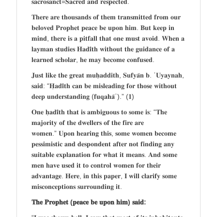
𝐬𝐚𝐜𝐫𝐨𝐬𝐚𝐧𝐜𝐭=𝐒𝐚𝐜𝐫𝐞𝐝 𝐚𝐧𝐝 𝐫𝐞𝐬𝐩𝐞𝐜𝐭𝐞𝐝.
𝐓𝐡𝐞𝐫𝐞 𝐚𝐫𝐞 𝐭𝐡𝐨𝐮𝐬𝐚𝐧𝐝𝐬 𝐨𝐟 𝐭𝐡𝐞𝐦 𝐭𝐫𝐚𝐧𝐬𝐦𝐢𝐭𝐭𝐞𝐝 𝐟𝐫𝐨𝐦 𝐨𝐮𝐫
𝐛𝐞𝐥𝐨𝐯𝐞𝐝 𝐏𝐫𝐨𝐩𝐡𝐞𝐭 𝐩𝐞𝐚𝐜𝐞 𝐛𝐞 𝐮𝐩𝐨𝐧 𝐡𝐢𝐦. 𝐁𝐮𝐭 𝐤𝐞𝐞𝐩 𝐢𝐧
𝐦𝐢𝐧𝐝, 𝐭𝐡𝐞𝐫𝐞 𝐢𝐬 𝐚 𝐩𝐢𝐭𝐟𝐚𝐥𝐥 𝐭𝐡𝐚𝐭 𝐨𝐧𝐞 𝐦𝐮𝐬𝐭 𝐚𝐯𝐨𝐢𝐝. 𝐖𝐡𝐞𝐧 𝐚
𝐥𝐚𝐲𝐦𝐚𝐧 𝐬𝐭𝐮𝐝𝐢𝐞𝐬 𝐇𝐚𝐝𝐢̄𝐭𝐡 𝐰𝐢𝐭𝐡𝐨𝐮𝐭 𝐭𝐡𝐞 𝐠𝐮𝐢𝐝𝐚𝐧𝐜𝐞 𝐨𝐟 𝐚
𝐥𝐞𝐚𝐫𝐧𝐞𝐝 𝐬𝐜𝐡𝐨𝐥𝐚𝐫, 𝐡𝐞 𝐦𝐚𝐲 𝐛𝐞𝐜𝐨𝐦𝐞 𝐜𝐨𝐧𝐟𝐮𝐬𝐞𝐝.
𝐉𝐮𝐬𝐭 𝐥𝐢𝐤𝐞 𝐭𝐡𝐞 𝐠𝐫𝐞𝐚𝐭 𝐦𝐮𝐡̣𝐚𝐝𝐝𝐢𝐭𝐡, 𝐒𝐮𝐟𝐲𝐚̄𝐧 𝐛. ʿ𝐔𝐲𝐚𝐲𝐧𝐚𝐡,
𝐬𝐚𝐢𝐝: “𝐇̣𝐚𝐝𝐢̄𝐭𝐡 𝐜𝐚𝐧 𝐛𝐞 𝐦𝐢𝐬𝐥𝐞𝐚𝐝𝐢𝐧𝐠 𝐟𝐨𝐫 𝐭𝐡𝐨𝐬𝐞 𝐰𝐢𝐭𝐡𝐨𝐮𝐭
𝐝𝐞𝐞𝐩 𝐮𝐧𝐝𝐞𝐫𝐬𝐭𝐚𝐧𝐝𝐢𝐧𝐠 (𝐟𝐮𝐪𝐚𝐡𝐚̄ʾ).” (𝟏)
𝐎𝐧𝐞 𝐡̣𝐚𝐝𝐢̄𝐭𝐡 𝐭𝐡𝐚𝐭 𝐢𝐬 𝐚𝐦𝐛𝐢𝐠𝐮𝐨𝐮𝐬 𝐭𝐨 𝐬𝐨𝐦𝐞 𝐢𝐬: “𝐓𝐡𝐞
𝐦𝐚𝐣𝐨𝐫𝐢𝐭𝐲 𝐨𝐟 𝐭𝐡𝐞 𝐝𝐰𝐞𝐥𝐥𝐞𝐫𝐬 𝐨𝐟 𝐭𝐡𝐞 𝐟𝐢𝐫𝐞 𝐚𝐫𝐞
𝐰𝐨𝐦𝐞𝐧.” 𝐔𝐩𝐨𝐧 𝐡𝐞𝐚𝐫𝐢𝐧𝐠 𝐭𝐡𝐢𝐬, 𝐬𝐨𝐦𝐞 𝐰𝐨𝐦𝐞𝐧 𝐛𝐞𝐜𝐨𝐦𝐞
𝐩𝐞𝐬𝐬𝐢𝐦𝐢𝐬𝐭𝐢𝐜 𝐚𝐧𝐝 𝐝𝐞𝐬𝐩𝐨𝐧𝐝𝐞𝐧𝐭 𝐚𝐟𝐭𝐞𝐫 𝐧𝐨𝐭 𝐟𝐢𝐧𝐝𝐢𝐧𝐠 𝐚𝐧𝐲
𝐬𝐮𝐢𝐭𝐚𝐛𝐥𝐞 𝐞𝐱𝐩𝐥𝐚𝐧𝐚𝐭𝐢𝐨𝐧 𝐟𝐨𝐫 𝐰𝐡𝐚𝐭 𝐢𝐭 𝐦𝐞𝐚𝐧𝐬. 𝐀𝐧𝐝 𝐬𝐨𝐦𝐞
𝐦𝐞𝐧 𝐡𝐚𝐯𝐞 𝐮𝐬𝐞𝐝 𝐢𝐭 𝐭𝐨 𝐜𝐨𝐧𝐭𝐫𝐨𝐥 𝐰𝐨𝐦𝐞𝐧 𝐟𝐨𝐫 𝐭𝐡𝐞𝐢𝐫
𝐚𝐝𝐯𝐚𝐧𝐭𝐚𝐠𝐞. 𝐇𝐞𝐫𝐞, 𝐢𝐧 𝐭𝐡𝐢𝐬 𝐩𝐚𝐩𝐞𝐫, 𝐈 𝐰𝐢𝐥𝐥 𝐜𝐥𝐚𝐫𝐢𝐟𝐲 𝐬𝐨𝐦𝐞
𝐦𝐢𝐬𝐜𝐨𝐧𝐜𝐞𝐩𝐭𝐢𝐨𝐧𝐬 𝐬𝐮𝐫𝐫𝐨𝐮𝐧𝐝𝐢𝐧𝐠 𝐢𝐭.
𝐓𝐡𝐞 𝐏𝐫𝐨𝐩𝐡𝐞𝐭 (𝐩𝐞𝐚𝐜𝐞 𝐛𝐞 𝐮𝐩𝐨𝐧 𝐡𝐢𝐦) 𝐬𝐚𝐢𝐝: