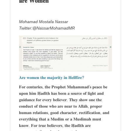
𝐚𝐫𝐞 𝐖𝐨𝐦𝐞𝐧
Mohamad Mostafa Nassar
Twitter:@NassarMohamadMR
𝐀𝐫𝐞 𝐰𝐨𝐦𝐞𝐧 𝐭𝐡𝐞 𝐦𝐚𝐣𝐨𝐫𝐢𝐭𝐲 𝐢𝐧 𝐇𝐞𝐥𝐥𝐟𝐢𝐫𝐞?
𝐅𝐨𝐫 𝐜𝐞𝐧𝐭𝐮𝐫𝐢𝐞𝐬, 𝐭𝐡𝐞 𝐏𝐫𝐨𝐩𝐡𝐞𝐭 𝐌𝐮𝐡̣𝐚𝐦𝐦𝐚𝐝’𝐬 𝐩𝐞𝐚𝐜𝐞 𝐛𝐞
𝐮𝐩𝐨𝐧 𝐡𝐢𝐦 𝐇̣𝐚𝐝𝐢̄𝐭𝐡 𝐡𝐚𝐬 𝐛𝐞𝐞𝐧 𝐚 𝐬𝐨𝐮𝐫𝐜𝐞 𝐨𝐟 𝐥𝐢𝐠𝐡𝐭 𝐚𝐧𝐝
𝐠𝐮𝐢𝐝𝐚𝐧𝐜𝐞 𝐟𝐨𝐫 𝐞𝐯𝐞𝐫𝐲 𝐛𝐞𝐥𝐢𝐞𝐯𝐞𝐫. 𝐓𝐡𝐞𝐲 𝐬𝐡𝐨𝐰 𝐨𝐧𝐞 𝐭𝐡𝐞
𝐜𝐨𝐧𝐝𝐮𝐜𝐭 𝐨𝐟 𝐭𝐡𝐨𝐬𝐞 𝐰𝐡𝐨 𝐚𝐫𝐞 𝐧𝐞𝐚𝐫 𝐭𝐨 𝐀𝐥𝐥𝐚̄𝐡, 𝐩𝐫𝐨𝐩𝐞𝐫
𝐡𝐮𝐦𝐚𝐧 𝐫𝐞𝐥𝐚𝐭𝐢𝐨𝐧𝐬, 𝐠𝐨𝐨𝐝 𝐜𝐡𝐚𝐫𝐚𝐜𝐭𝐞𝐫, 𝐫𝐞𝐜𝐭𝐢𝐟𝐢𝐜𝐚𝐭𝐢𝐨𝐧, 𝐚𝐧𝐝
𝐞𝐯𝐞𝐫𝐲𝐭𝐡𝐢𝐧𝐠 𝐭𝐡𝐚𝐭 𝐚 𝐌𝐮𝐬𝐥𝐢𝐦 𝐨𝐫 𝐚 𝐌𝐮𝐬𝐥𝐢𝐦𝐚𝐡 𝐦𝐮𝐬𝐭
𝐤𝐧𝐨𝐰. 𝐅𝐨𝐫 𝐭𝐫𝐮𝐞 𝐛𝐞𝐥𝐢𝐞𝐯𝐞𝐫𝐬, 𝐭𝐡𝐞 𝐇̣𝐚𝐝𝐢̄𝐭𝐡 𝐚𝐫𝐞