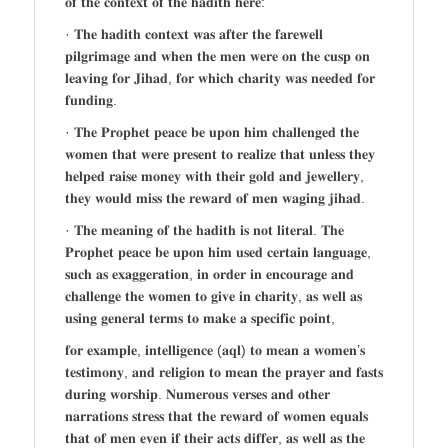
𝐨𝐟 𝐭𝐡𝐞 𝐜𝐨𝐧𝐭𝐞𝐱𝐭 𝐨𝐟 𝐭𝐡𝐞 𝐡𝐚𝐝𝐢𝐭𝐡 𝐡𝐞𝐫𝐞:
· 𝐓𝐡𝐞 𝐡𝐚𝐝𝐢𝐭𝐡 𝐜𝐨𝐧𝐭𝐞𝐱𝐭 𝐰𝐚𝐬 𝐚𝐟𝐭𝐞𝐫 𝐭𝐡𝐞 𝐟𝐚𝐫𝐞𝐰𝐞𝐥𝐥
𝐩𝐢𝐥𝐠𝐫𝐢𝐦𝐚𝐠𝐞 𝐚𝐧𝐝 𝐰𝐡𝐞𝐧 𝐭𝐡𝐞 𝐦𝐞𝐧 𝐰𝐞𝐫𝐞 𝐨𝐧 𝐭𝐡𝐞 𝐜𝐮𝐬𝐩 𝐨𝐧
𝐥𝐞𝐚𝐯𝐢𝐧𝐠 𝐟𝐨𝐫 𝐉𝐢𝐡𝐚𝐝, 𝐟𝐨𝐫 𝐰𝐡𝐢𝐜𝐡 𝐜𝐡𝐚𝐫𝐢𝐭𝐲 𝐰𝐚𝐬 𝐧𝐞𝐞𝐝𝐞𝐝 𝐟𝐨𝐫
𝐟𝐮𝐧𝐝𝐢𝐧𝐠.
· 𝐓𝐡𝐞 𝐏𝐫𝐨𝐩𝐡𝐞𝐭 𝐩𝐞𝐚𝐜𝐞 𝐛𝐞 𝐮𝐩𝐨𝐧 𝐡𝐢𝐦 𝐜𝐡𝐚𝐥𝐥𝐞𝐧𝐠𝐞𝐝 𝐭𝐡𝐞
𝐰𝐨𝐦𝐞𝐧 𝐭𝐡𝐚𝐭 𝐰𝐞𝐫𝐞 𝐩𝐫𝐞𝐬𝐞𝐧𝐭 𝐭𝐨 𝐫𝐞𝐚𝐥𝐢𝐳𝐞 𝐭𝐡𝐚𝐭 𝐮𝐧𝐥𝐞𝐬𝐬 𝐭𝐡𝐞𝐲
𝐡𝐞𝐥𝐩𝐞𝐝 𝐫𝐚𝐢𝐬𝐞 𝐦𝐨𝐧𝐞𝐲 𝐰𝐢𝐭𝐡 𝐭𝐡𝐞𝐢𝐫 𝐠𝐨𝐥𝐝 𝐚𝐧𝐝 𝐣𝐞𝐰𝐞𝐥𝐥𝐞𝐫𝐲,
𝐭𝐡𝐞𝐲 𝐰𝐨𝐮𝐥𝐝 𝐦𝐢𝐬𝐬 𝐭𝐡𝐞 𝐫𝐞𝐰𝐚𝐫𝐝 𝐨𝐟 𝐦𝐞𝐧 𝐰𝐚𝐠𝐢𝐧𝐠 𝐣𝐢𝐡𝐚𝐝.
· 𝐓𝐡𝐞 𝐦𝐞𝐚𝐧𝐢𝐧𝐠 𝐨𝐟 𝐭𝐡𝐞 𝐡𝐚𝐝𝐢𝐭𝐡 𝐢𝐬 𝐧𝐨𝐭 𝐥𝐢𝐭𝐞𝐫𝐚𝐥. 𝐓𝐡𝐞
𝐏𝐫𝐨𝐩𝐡𝐞𝐭 𝐩𝐞𝐚𝐜𝐞 𝐛𝐞 𝐮𝐩𝐨𝐧 𝐡𝐢𝐦 𝐮𝐬𝐞𝐝 𝐜𝐞𝐫𝐭𝐚𝐢𝐧 𝐥𝐚𝐧𝐠𝐮𝐚𝐠𝐞,
𝐬𝐮𝐜𝐡 𝐚𝐬 𝐞𝐱𝐚𝐠𝐠𝐞𝐫𝐚𝐭𝐢𝐨𝐧, 𝐢𝐧 𝐨𝐫𝐝𝐞𝐫 𝐢𝐧 𝐞𝐧𝐜𝐨𝐮𝐫𝐚𝐠𝐞 𝐚𝐧𝐝
𝐜𝐡𝐚𝐥𝐥𝐞𝐧𝐠𝐞 𝐭𝐡𝐞 𝐰𝐨𝐦𝐞𝐧 𝐭𝐨 𝐠𝐢𝐯𝐞 𝐢𝐧 𝐜𝐡𝐚𝐫𝐢𝐭𝐲, 𝐚𝐬 𝐰𝐞𝐥𝐥 𝐚𝐬
𝐮𝐬𝐢𝐧𝐠 𝐠𝐞𝐧𝐞𝐫𝐚𝐥 𝐭𝐞𝐫𝐦𝐬 𝐭𝐨 𝐦𝐚𝐤𝐞 𝐚 𝐬𝐩𝐞𝐜𝐢𝐟𝐢𝐜 𝐩𝐨𝐢𝐧𝐭,
𝐟𝐨𝐫 𝐞𝐱𝐚𝐦𝐩𝐥𝐞, 𝐢𝐧𝐭𝐞𝐥𝐥𝐢𝐠𝐞𝐧𝐜𝐞 (𝐚𝐪𝐥) 𝐭𝐨 𝐦𝐞𝐚𝐧 𝐚 𝐰𝐨𝐦𝐞𝐧’𝐬
𝐭𝐞𝐬𝐭𝐢𝐦𝐨𝐧𝐲, 𝐚𝐧𝐝 𝐫𝐞𝐥𝐢𝐠𝐢𝐨𝐧 𝐭𝐨 𝐦𝐞𝐚𝐧 𝐭𝐡𝐞 𝐩𝐫𝐚𝐲𝐞𝐫 𝐚𝐧𝐝 𝐟𝐚𝐬𝐭𝐬
𝐝𝐮𝐫𝐢𝐧𝐠 𝐰𝐨𝐫𝐬𝐡𝐢𝐩. 𝐍𝐮𝐦𝐞𝐫𝐨𝐮𝐬 𝐯𝐞𝐫𝐬𝐞𝐬 𝐚𝐧𝐝 𝐨𝐭𝐡𝐞𝐫
𝐧𝐚𝐫𝐫𝐚𝐭𝐢𝐨𝐧𝐬 𝐬𝐭𝐫𝐞𝐬𝐬 𝐭𝐡𝐚𝐭 𝐭𝐡𝐞 𝐫𝐞𝐰𝐚𝐫𝐝 𝐨𝐟 𝐰𝐨𝐦𝐞𝐧 𝐞𝐪𝐮𝐚𝐥𝐬
𝐭𝐡𝐚𝐭 𝐨𝐟 𝐦𝐞𝐧 𝐞𝐯𝐞𝐧 𝐢𝐟 𝐭𝐡𝐞𝐢𝐫 𝐚𝐜𝐭𝐬 𝐝𝐢𝐟𝐟𝐞𝐫, 𝐚𝐬 𝐰𝐞𝐥𝐥 𝐚𝐬 𝐭𝐡𝐞