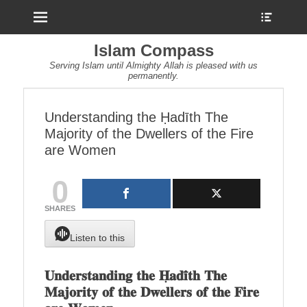
Menu
Show
Heade
Sideb
Islam Compass
Conte
Serving Islam until Almighty Allah is pleased with us
permanently.
Understanding the Ḥadīth The
Majority of the Dwellers of the Fire
are Women
0
SHARES
Listen to this
𝐔𝐧𝐝𝐞𝐫𝐬𝐭𝐚𝐧𝐝𝐢𝐧𝐠 𝐭𝐡𝐞 𝐇̣𝐚𝐝𝐢̄𝐭𝐡 𝐓𝐡𝐞
𝐌𝐚𝐣𝐨𝐫𝐢𝐭𝐲 𝐨𝐟 𝐭𝐡𝐞 𝐃𝐰𝐞𝐥𝐥𝐞𝐫𝐬 𝐨𝐟 𝐭𝐡𝐞 𝐅𝐢𝐫𝐞