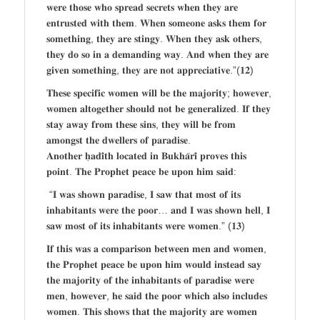
𝐰𝐞𝐫𝐞 𝐭𝐡𝐨𝐬𝐞 𝐰𝐡𝐨 𝐬𝐩𝐫𝐞𝐚𝐝 𝐬𝐞𝐜𝐫𝐞𝐭𝐬 𝐰𝐡𝐞𝐧 𝐭𝐡𝐞𝐲 𝐚𝐫𝐞
𝐞𝐧𝐭𝐫𝐮𝐬𝐭𝐞𝐝 𝐰𝐢𝐭𝐡 𝐭𝐡𝐞𝐦. 𝐖𝐡𝐞𝐧 𝐬𝐨𝐦𝐞𝐨𝐧𝐞 𝐚𝐬𝐤𝐬 𝐭𝐡𝐞𝐦 𝐟𝐨𝐫
𝐬𝐨𝐦𝐞𝐭𝐡𝐢𝐧𝐠, 𝐭𝐡𝐞𝐲 𝐚𝐫𝐞 𝐬𝐭𝐢𝐧𝐠𝐲. 𝐖𝐡𝐞𝐧 𝐭𝐡𝐞𝐲 𝐚𝐬𝐤 𝐨𝐭𝐡𝐞𝐫𝐬,
𝐭𝐡𝐞𝐲 𝐝𝐨 𝐬𝐨 𝐢𝐧 𝐚 𝐝𝐞𝐦𝐚𝐧𝐝𝐢𝐧𝐠 𝐰𝐚𝐲. 𝐀𝐧𝐝 𝐰𝐡𝐞𝐧 𝐭𝐡𝐞𝐲 𝐚𝐫𝐞
𝐠𝐢𝐯𝐞𝐧 𝐬𝐨𝐦𝐞𝐭𝐡𝐢𝐧𝐠, 𝐭𝐡𝐞𝐲 𝐚𝐫𝐞 𝐧𝐨𝐭 𝐚𝐩𝐩𝐫𝐞𝐜𝐢𝐚𝐭𝐢𝐯𝐞.”(𝟏𝟐)
𝐓𝐡𝐞𝐬𝐞 𝐬𝐩𝐞𝐜𝐢𝐟𝐢𝐜 𝐰𝐨𝐦𝐞𝐧 𝐰𝐢𝐥𝐥 𝐛𝐞 𝐭𝐡𝐞 𝐦𝐚𝐣𝐨𝐫𝐢𝐭𝐲; 𝐡𝐨𝐰𝐞𝐯𝐞𝐫,
𝐰𝐨𝐦𝐞𝐧 𝐚𝐥𝐭𝐨𝐠𝐞𝐭𝐡𝐞𝐫 𝐬𝐡𝐨𝐮𝐥𝐝 𝐧𝐨𝐭 𝐛𝐞 𝐠𝐞𝐧𝐞𝐫𝐚𝐥𝐢𝐳𝐞𝐝. 𝐈𝐟 𝐭𝐡𝐞𝐲
𝐬𝐭𝐚𝐲 𝐚𝐰𝐚𝐲 𝐟𝐫𝐨𝐦 𝐭𝐡𝐞𝐬𝐞 𝐬𝐢𝐧𝐬, 𝐭𝐡𝐞𝐲 𝐰𝐢𝐥𝐥 𝐛𝐞 𝐟𝐫𝐨𝐦
𝐚𝐦𝐨𝐧𝐠𝐬𝐭 𝐭𝐡𝐞 𝐝𝐰𝐞𝐥𝐥𝐞𝐫𝐬 𝐨𝐟 𝐩𝐚𝐫𝐚𝐝𝐢𝐬𝐞.
𝐀𝐧𝐨𝐭𝐡𝐞𝐫 𝐡̣𝐚𝐝𝐢̄𝐭𝐡 𝐥𝐨𝐜𝐚𝐭𝐞𝐝 𝐢𝐧 𝐁𝐮𝐤𝐡𝐚̄𝐫𝐢̄ 𝐩𝐫𝐨𝐯𝐞𝐬 𝐭𝐡𝐢𝐬
𝐩𝐨𝐢𝐧𝐭. 𝐓𝐡𝐞 𝐏𝐫𝐨𝐩𝐡𝐞𝐭 𝐩𝐞𝐚𝐜𝐞 𝐛𝐞 𝐮𝐩𝐨𝐧 𝐡𝐢𝐦 𝐬𝐚𝐢𝐝:
“𝐈 𝐰𝐚𝐬 𝐬𝐡𝐨𝐰𝐧 𝐩𝐚𝐫𝐚𝐝𝐢𝐬𝐞, 𝐈 𝐬𝐚𝐰 𝐭𝐡𝐚𝐭 𝐦𝐨𝐬𝐭 𝐨𝐟 𝐢𝐭𝐬
𝐢𝐧𝐡𝐚𝐛𝐢𝐭𝐚𝐧𝐭𝐬 𝐰𝐞𝐫𝐞 𝐭𝐡𝐞 𝐩𝐨𝐨𝐫… 𝐚𝐧𝐝 𝐈 𝐰𝐚𝐬 𝐬𝐡𝐨𝐰𝐧 𝐡𝐞𝐥𝐥, 𝐈
𝐬𝐚𝐰 𝐦𝐨𝐬𝐭 𝐨𝐟 𝐢𝐭𝐬 𝐢𝐧𝐡𝐚𝐛𝐢𝐭𝐚𝐧𝐭𝐬 𝐰𝐞𝐫𝐞 𝐰𝐨𝐦𝐞𝐧.” (𝟏𝟑)
𝐈𝐟 𝐭𝐡𝐢𝐬 𝐰𝐚𝐬 𝐚 𝐜𝐨𝐦𝐩𝐚𝐫𝐢𝐬𝐨𝐧 𝐛𝐞𝐭𝐰𝐞𝐞𝐧 𝐦𝐞𝐧 𝐚𝐧𝐝 𝐰𝐨𝐦𝐞𝐧,
𝐭𝐡𝐞 𝐏𝐫𝐨𝐩𝐡𝐞𝐭 𝐩𝐞𝐚𝐜𝐞 𝐛𝐞 𝐮𝐩𝐨𝐧 𝐡𝐢𝐦 𝐰𝐨𝐮𝐥𝐝 𝐢𝐧𝐬𝐭𝐞𝐚𝐝 𝐬𝐚𝐲
𝐭𝐡𝐞 𝐦𝐚𝐣𝐨𝐫𝐢𝐭𝐲 𝐨𝐟 𝐭𝐡𝐞 𝐢𝐧𝐡𝐚𝐛𝐢𝐭𝐚𝐧𝐭𝐬 𝐨𝐟 𝐩𝐚𝐫𝐚𝐝𝐢𝐬𝐞 𝐰𝐞𝐫𝐞
𝐦𝐞𝐧, 𝐡𝐨𝐰𝐞𝐯𝐞𝐫, 𝐡𝐞 𝐬𝐚𝐢𝐝 𝐭𝐡𝐞 𝐩𝐨𝐨𝐫 𝐰𝐡𝐢𝐜𝐡 𝐚𝐥𝐬𝐨 𝐢𝐧𝐜𝐥𝐮𝐝𝐞𝐬
𝐰𝐨𝐦𝐞𝐧. 𝐓𝐡𝐢𝐬 𝐬𝐡𝐨𝐰𝐬 𝐭𝐡𝐚𝐭 𝐭𝐡𝐞 𝐦𝐚𝐣𝐨𝐫𝐢𝐭𝐲 𝐚𝐫𝐞 𝐰𝐨𝐦𝐞𝐧