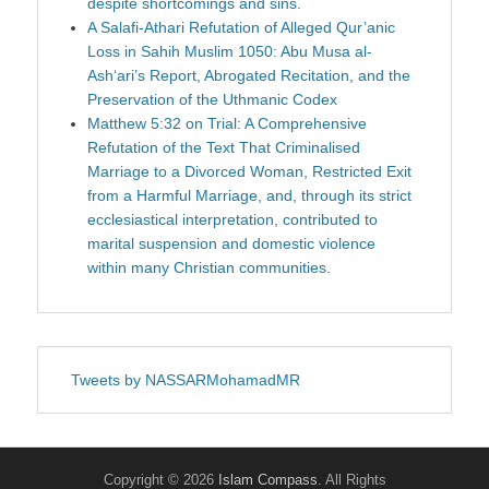
despite shortcomings and sins.
A Salafi-Athari Refutation of Alleged Qur’anic
Loss in Sahih Muslim 1050: Abu Musa al-
Ash‘ari’s Report, Abrogated Recitation, and the
Preservation of the Uthmanic Codex
Matthew 5:32 on Trial: A Comprehensive
Refutation of the Text That Criminalised
Marriage to a Divorced Woman, Restricted Exit
from a Harmful Marriage, and, through its strict
ecclesiastical interpretation, contributed to
marital suspension and domestic violence
within many Christian communities.
Tweets by NASSARMohamadMR
Copyright © 2026
Islam Compass
. All Rights