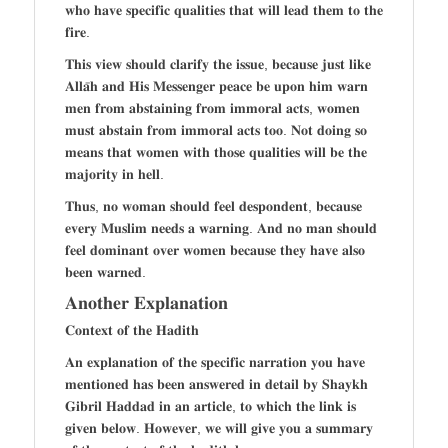
𝐰𝐡𝐨 𝐡𝐚𝐯𝐞 𝐬𝐩𝐞𝐜𝐢𝐟𝐢𝐜 𝐪𝐮𝐚𝐥𝐢𝐭𝐢𝐞𝐬 𝐭𝐡𝐚𝐭 𝐰𝐢𝐥𝐥 𝐥𝐞𝐚𝐝 𝐭𝐡𝐞𝐦 𝐭𝐨 𝐭𝐡𝐞
𝐟𝐢𝐫𝐞.
𝐓𝐡𝐢𝐬 𝐯𝐢𝐞𝐰 𝐬𝐡𝐨𝐮𝐥𝐝 𝐜𝐥𝐚𝐫𝐢𝐟𝐲 𝐭𝐡𝐞 𝐢𝐬𝐬𝐮𝐞, 𝐛𝐞𝐜𝐚𝐮𝐬𝐞 𝐣𝐮𝐬𝐭 𝐥𝐢𝐤𝐞
𝐀𝐥𝐥𝐚̄𝐡 𝐚𝐧𝐝 𝐇𝐢𝐬 𝐌𝐞𝐬𝐬𝐞𝐧𝐠𝐞𝐫 𝐩𝐞𝐚𝐜𝐞 𝐛𝐞 𝐮𝐩𝐨𝐧 𝐡𝐢𝐦 𝐰𝐚𝐫𝐧
𝐦𝐞𝐧 𝐟𝐫𝐨𝐦 𝐚𝐛𝐬𝐭𝐚𝐢𝐧𝐢𝐧𝐠 𝐟𝐫𝐨𝐦 𝐢𝐦𝐦𝐨𝐫𝐚𝐥 𝐚𝐜𝐭𝐬, 𝐰𝐨𝐦𝐞𝐧
𝐦𝐮𝐬𝐭 𝐚𝐛𝐬𝐭𝐚𝐢𝐧 𝐟𝐫𝐨𝐦 𝐢𝐦𝐦𝐨𝐫𝐚𝐥 𝐚𝐜𝐭𝐬 𝐭𝐨𝐨. 𝐍𝐨𝐭 𝐝𝐨𝐢𝐧𝐠 𝐬𝐨
𝐦𝐞𝐚𝐧𝐬 𝐭𝐡𝐚𝐭 𝐰𝐨𝐦𝐞𝐧 𝐰𝐢𝐭𝐡 𝐭𝐡𝐨𝐬𝐞 𝐪𝐮𝐚𝐥𝐢𝐭𝐢𝐞𝐬 𝐰𝐢𝐥𝐥 𝐛𝐞 𝐭𝐡𝐞
𝐦𝐚𝐣𝐨𝐫𝐢𝐭𝐲 𝐢𝐧 𝐡𝐞𝐥𝐥.
𝐓𝐡𝐮𝐬, 𝐧𝐨 𝐰𝐨𝐦𝐚𝐧 𝐬𝐡𝐨𝐮𝐥𝐝 𝐟𝐞𝐞𝐥 𝐝𝐞𝐬𝐩𝐨𝐧𝐝𝐞𝐧𝐭, 𝐛𝐞𝐜𝐚𝐮𝐬𝐞
𝐞𝐯𝐞𝐫𝐲 𝐌𝐮𝐬𝐥𝐢𝐦 𝐧𝐞𝐞𝐝𝐬 𝐚 𝐰𝐚𝐫𝐧𝐢𝐧𝐠. 𝐀𝐧𝐝 𝐧𝐨 𝐦𝐚𝐧 𝐬𝐡𝐨𝐮𝐥𝐝
𝐟𝐞𝐞𝐥 𝐝𝐨𝐦𝐢𝐧𝐚𝐧𝐭 𝐨𝐯𝐞𝐫 𝐰𝐨𝐦𝐞𝐧 𝐛𝐞𝐜𝐚𝐮𝐬𝐞 𝐭𝐡𝐞𝐲 𝐡𝐚𝐯𝐞 𝐚𝐥𝐬𝐨
𝐛𝐞𝐞𝐧 𝐰𝐚𝐫𝐧𝐞𝐝.
𝐀𝐧𝐨𝐭𝐡𝐞𝐫 𝐄𝐱𝐩𝐥𝐚𝐧𝐚𝐭𝐢𝐨𝐧
𝐂𝐨𝐧𝐭𝐞𝐱𝐭 𝐨𝐟 𝐭𝐡𝐞 𝐇𝐚𝐝𝐢𝐭𝐡
𝐀𝐧 𝐞𝐱𝐩𝐥𝐚𝐧𝐚𝐭𝐢𝐨𝐧 𝐨𝐟 𝐭𝐡𝐞 𝐬𝐩𝐞𝐜𝐢𝐟𝐢𝐜 𝐧𝐚𝐫𝐫𝐚𝐭𝐢𝐨𝐧 𝐲𝐨𝐮 𝐡𝐚𝐯𝐞
𝐦𝐞𝐧𝐭𝐢𝐨𝐧𝐞𝐝 𝐡𝐚𝐬 𝐛𝐞𝐞𝐧 𝐚𝐧𝐬𝐰𝐞𝐫𝐞𝐝 𝐢𝐧 𝐝𝐞𝐭𝐚𝐢𝐥 𝐛𝐲 𝐒𝐡𝐚𝐲𝐤𝐡
𝐆𝐢𝐛𝐫𝐢𝐥 𝐇𝐚𝐝𝐝𝐚𝐝 𝐢𝐧 𝐚𝐧 𝐚𝐫𝐭𝐢𝐜𝐥𝐞, 𝐭𝐨 𝐰𝐡𝐢𝐜𝐡 𝐭𝐡𝐞 𝐥𝐢𝐧𝐤 𝐢𝐬
𝐠𝐢𝐯𝐞𝐧 𝐛𝐞𝐥𝐨𝐰. 𝐇𝐨𝐰𝐞𝐯𝐞𝐫, 𝐰𝐞 𝐰𝐢𝐥𝐥 𝐠𝐢𝐯𝐞 𝐲𝐨𝐮 𝐚 𝐬𝐮𝐦𝐦𝐚𝐫𝐲