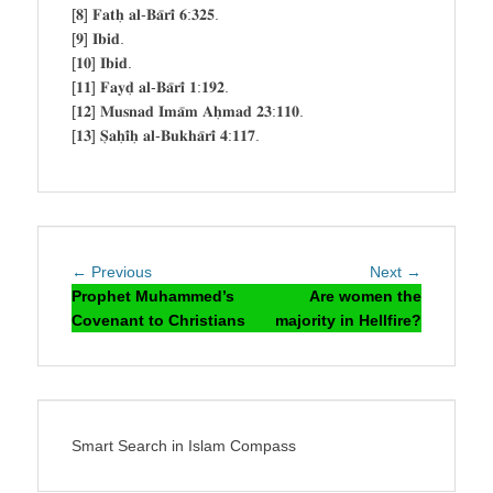
[𝟖] 𝐅𝐚𝐭𝐡̣ 𝐚𝐥-𝐁𝐚̄𝐫𝐢̄ 𝟔:𝟑𝟐𝟓.
[𝟗] 𝐈𝐛𝐢𝐝.
[𝟏𝟎] 𝐈𝐛𝐢𝐝.
[𝟏𝟏] 𝐅𝐚𝐲𝐝̣ 𝐚𝐥-𝐁𝐚̄𝐫𝐢̄ 𝟏:𝟏𝟗𝟐.
[𝟏𝟐] 𝐌𝐮𝐬𝐧𝐚𝐝 𝐈𝐦𝐚̄𝐦 𝐀𝐡̣𝐦𝐚𝐝 𝟐𝟑:𝟏𝟏𝟎.
[𝟏𝟑] 𝐒̣𝐚𝐡̣𝐢̄𝐡̣ 𝐚𝐥-𝐁𝐮𝐤𝐡𝐚̄𝐫𝐢̄ 𝟒:𝟏𝟏𝟕.
Post
Previous
Next
← Previous
Next →
navigation
post:
post:
Prophet Muhammed’s
Are women the
Covenant to Christians
majority in Hellfire?
Smart Search in Islam Compass