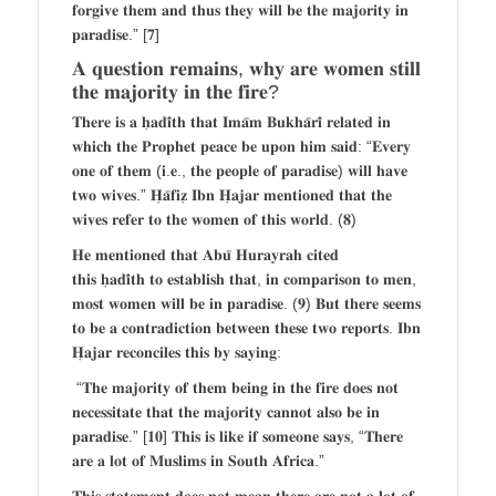
𝐟𝐨𝐫𝐠𝐢𝐯𝐞 𝐭𝐡𝐞𝐦 𝐚𝐧𝐝 𝐭𝐡𝐮𝐬 𝐭𝐡𝐞𝐲 𝐰𝐢𝐥𝐥 𝐛𝐞 𝐭𝐡𝐞 𝐦𝐚𝐣𝐨𝐫𝐢𝐭𝐲 𝐢𝐧
𝐩𝐚𝐫𝐚𝐝𝐢𝐬𝐞.” [𝟕]
𝐀 𝐪𝐮𝐞𝐬𝐭𝐢𝐨𝐧 𝐫𝐞𝐦𝐚𝐢𝐧𝐬, 𝐰𝐡𝐲 𝐚𝐫𝐞 𝐰𝐨𝐦𝐞𝐧 𝐬𝐭𝐢𝐥𝐥
𝐭𝐡𝐞 𝐦𝐚𝐣𝐨𝐫𝐢𝐭𝐲 𝐢𝐧 𝐭𝐡𝐞 𝐟𝐢𝐫𝐞?
𝐓𝐡𝐞𝐫𝐞 𝐢𝐬 𝐚 𝐡̣𝐚𝐝𝐢̄𝐭𝐡 𝐭𝐡𝐚𝐭 𝐈𝐦𝐚̄𝐦 𝐁𝐮𝐤𝐡𝐚̄𝐫𝐢̄ 𝐫𝐞𝐥𝐚𝐭𝐞𝐝 𝐢𝐧
𝐰𝐡𝐢𝐜𝐡 𝐭𝐡𝐞 𝐏𝐫𝐨𝐩𝐡𝐞𝐭 𝐩𝐞𝐚𝐜𝐞 𝐛𝐞 𝐮𝐩𝐨𝐧 𝐡𝐢𝐦 𝐬𝐚𝐢𝐝: “𝐄𝐯𝐞𝐫𝐲
𝐨𝐧𝐞 𝐨𝐟 𝐭𝐡𝐞𝐦 (𝐢.𝐞., 𝐭𝐡𝐞 𝐩𝐞𝐨𝐩𝐥𝐞 𝐨𝐟 𝐩𝐚𝐫𝐚𝐝𝐢𝐬𝐞) 𝐰𝐢𝐥𝐥 𝐡𝐚𝐯𝐞
𝐭𝐰𝐨 𝐰𝐢𝐯𝐞𝐬.” 𝐇̣𝐚̄𝐟𝐢𝐳̣ 𝐈𝐛𝐧 𝐇̣𝐚𝐣𝐚𝐫 𝐦𝐞𝐧𝐭𝐢𝐨𝐧𝐞𝐝 𝐭𝐡𝐚𝐭 𝐭𝐡𝐞
𝐰𝐢𝐯𝐞𝐬 𝐫𝐞𝐟𝐞𝐫 𝐭𝐨 𝐭𝐡𝐞 𝐰𝐨𝐦𝐞𝐧 𝐨𝐟 𝐭𝐡𝐢𝐬 𝐰𝐨𝐫𝐥𝐝. (𝟖)
𝐇𝐞 𝐦𝐞𝐧𝐭𝐢𝐨𝐧𝐞𝐝 𝐭𝐡𝐚𝐭 𝐀𝐛𝐮̄ 𝐇𝐮𝐫𝐚𝐲𝐫𝐚𝐡 𝐜𝐢𝐭𝐞𝐝
𝐭𝐡𝐢𝐬 𝐡̣𝐚𝐝𝐢̄𝐭𝐡 𝐭𝐨 𝐞𝐬𝐭𝐚𝐛𝐥𝐢𝐬𝐡 𝐭𝐡𝐚𝐭, 𝐢𝐧 𝐜𝐨𝐦𝐩𝐚𝐫𝐢𝐬𝐨𝐧 𝐭𝐨 𝐦𝐞𝐧,
𝐦𝐨𝐬𝐭 𝐰𝐨𝐦𝐞𝐧 𝐰𝐢𝐥𝐥 𝐛𝐞 𝐢𝐧 𝐩𝐚𝐫𝐚𝐝𝐢𝐬𝐞. (𝟗) 𝐁𝐮𝐭 𝐭𝐡𝐞𝐫𝐞 𝐬𝐞𝐞𝐦𝐬
𝐭𝐨 𝐛𝐞 𝐚 𝐜𝐨𝐧𝐭𝐫𝐚𝐝𝐢𝐜𝐭𝐢𝐨𝐧 𝐛𝐞𝐭𝐰𝐞𝐞𝐧 𝐭𝐡𝐞𝐬𝐞 𝐭𝐰𝐨 𝐫𝐞𝐩𝐨𝐫𝐭𝐬. 𝐈𝐛𝐧
𝐇̣𝐚𝐣𝐚𝐫 𝐫𝐞𝐜𝐨𝐧𝐜𝐢𝐥𝐞𝐬 𝐭𝐡𝐢𝐬 𝐛𝐲 𝐬𝐚𝐲𝐢𝐧𝐠:
“𝐓𝐡𝐞 𝐦𝐚𝐣𝐨𝐫𝐢𝐭𝐲 𝐨𝐟 𝐭𝐡𝐞𝐦 𝐛𝐞𝐢𝐧𝐠 𝐢𝐧 𝐭𝐡𝐞 𝐟𝐢𝐫𝐞 𝐝𝐨𝐞𝐬 𝐧𝐨𝐭
𝐧𝐞𝐜𝐞𝐬𝐬𝐢𝐭𝐚𝐭𝐞 𝐭𝐡𝐚𝐭 𝐭𝐡𝐞 𝐦𝐚𝐣𝐨𝐫𝐢𝐭𝐲 𝐜𝐚𝐧𝐧𝐨𝐭 𝐚𝐥𝐬𝐨 𝐛𝐞 𝐢𝐧
𝐩𝐚𝐫𝐚𝐝𝐢𝐬𝐞.” [𝟏𝟎] 𝐓𝐡𝐢𝐬 𝐢𝐬 𝐥𝐢𝐤𝐞 𝐢𝐟 𝐬𝐨𝐦𝐞𝐨𝐧𝐞 𝐬𝐚𝐲𝐬, “𝐓𝐡𝐞𝐫𝐞
𝐚𝐫𝐞 𝐚 𝐥𝐨𝐭 𝐨𝐟 𝐌𝐮𝐬𝐥𝐢𝐦𝐬 𝐢𝐧 𝐒𝐨𝐮𝐭𝐡 𝐀𝐟𝐫𝐢𝐜𝐚.”
𝐓𝐡𝐢𝐬 𝐬𝐭𝐚𝐭𝐞𝐦𝐞𝐧𝐭 𝐝𝐨𝐞𝐬 𝐧𝐨𝐭 𝐦𝐞𝐚𝐧 𝐭𝐡𝐞𝐫𝐞 𝐚𝐫𝐞 𝐧𝐨𝐭 𝐚 𝐥𝐨𝐭 𝐨𝐟