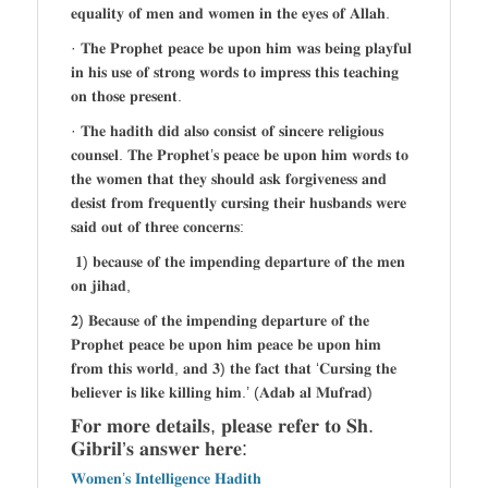
𝐞𝐪𝐮𝐚𝐥𝐢𝐭𝐲 𝐨𝐟 𝐦𝐞𝐧 𝐚𝐧𝐝 𝐰𝐨𝐦𝐞𝐧 𝐢𝐧 𝐭𝐡𝐞 𝐞𝐲𝐞𝐬 𝐨𝐟 𝐀𝐥𝐥𝐚𝐡.
· 𝐓𝐡𝐞 𝐏𝐫𝐨𝐩𝐡𝐞𝐭 𝐩𝐞𝐚𝐜𝐞 𝐛𝐞 𝐮𝐩𝐨𝐧 𝐡𝐢𝐦 𝐰𝐚𝐬 𝐛𝐞𝐢𝐧𝐠 𝐩𝐥𝐚𝐲𝐟𝐮𝐥
𝐢𝐧 𝐡𝐢𝐬 𝐮𝐬𝐞 𝐨𝐟 𝐬𝐭𝐫𝐨𝐧𝐠 𝐰𝐨𝐫𝐝𝐬 𝐭𝐨 𝐢𝐦𝐩𝐫𝐞𝐬𝐬 𝐭𝐡𝐢𝐬 𝐭𝐞𝐚𝐜𝐡𝐢𝐧𝐠
𝐨𝐧 𝐭𝐡𝐨𝐬𝐞 𝐩𝐫𝐞𝐬𝐞𝐧𝐭.
· 𝐓𝐡𝐞 𝐡𝐚𝐝𝐢𝐭𝐡 𝐝𝐢𝐝 𝐚𝐥𝐬𝐨 𝐜𝐨𝐧𝐬𝐢𝐬𝐭 𝐨𝐟 𝐬𝐢𝐧𝐜𝐞𝐫𝐞 𝐫𝐞𝐥𝐢𝐠𝐢𝐨𝐮𝐬
𝐜𝐨𝐮𝐧𝐬𝐞𝐥. 𝐓𝐡𝐞 𝐏𝐫𝐨𝐩𝐡𝐞𝐭’𝐬 𝐩𝐞𝐚𝐜𝐞 𝐛𝐞 𝐮𝐩𝐨𝐧 𝐡𝐢𝐦 𝐰𝐨𝐫𝐝𝐬 𝐭𝐨
𝐭𝐡𝐞 𝐰𝐨𝐦𝐞𝐧 𝐭𝐡𝐚𝐭 𝐭𝐡𝐞𝐲 𝐬𝐡𝐨𝐮𝐥𝐝 𝐚𝐬𝐤 𝐟𝐨𝐫𝐠𝐢𝐯𝐞𝐧𝐞𝐬𝐬 𝐚𝐧𝐝
𝐝𝐞𝐬𝐢𝐬𝐭 𝐟𝐫𝐨𝐦 𝐟𝐫𝐞𝐪𝐮𝐞𝐧𝐭𝐥𝐲 𝐜𝐮𝐫𝐬𝐢𝐧𝐠 𝐭𝐡𝐞𝐢𝐫 𝐡𝐮𝐬𝐛𝐚𝐧𝐝𝐬 𝐰𝐞𝐫𝐞
𝐬𝐚𝐢𝐝 𝐨𝐮𝐭 𝐨𝐟 𝐭𝐡𝐫𝐞𝐞 𝐜𝐨𝐧𝐜𝐞𝐫𝐧𝐬:
𝟏) 𝐛𝐞𝐜𝐚𝐮𝐬𝐞 𝐨𝐟 𝐭𝐡𝐞 𝐢𝐦𝐩𝐞𝐧𝐝𝐢𝐧𝐠 𝐝𝐞𝐩𝐚𝐫𝐭𝐮𝐫𝐞 𝐨𝐟 𝐭𝐡𝐞 𝐦𝐞𝐧
𝐨𝐧 𝐣𝐢𝐡𝐚𝐝,
𝟐) 𝐁𝐞𝐜𝐚𝐮𝐬𝐞 𝐨𝐟 𝐭𝐡𝐞 𝐢𝐦𝐩𝐞𝐧𝐝𝐢𝐧𝐠 𝐝𝐞𝐩𝐚𝐫𝐭𝐮𝐫𝐞 𝐨𝐟 𝐭𝐡𝐞
𝐏𝐫𝐨𝐩𝐡𝐞𝐭 𝐩𝐞𝐚𝐜𝐞 𝐛𝐞 𝐮𝐩𝐨𝐧 𝐡𝐢𝐦 𝐩𝐞𝐚𝐜𝐞 𝐛𝐞 𝐮𝐩𝐨𝐧 𝐡𝐢𝐦
𝐟𝐫𝐨𝐦 𝐭𝐡𝐢𝐬 𝐰𝐨𝐫𝐥𝐝, 𝐚𝐧𝐝 𝟑) 𝐭𝐡𝐞 𝐟𝐚𝐜𝐭 𝐭𝐡𝐚𝐭 ‘𝐂𝐮𝐫𝐬𝐢𝐧𝐠 𝐭𝐡𝐞
𝐛𝐞𝐥𝐢𝐞𝐯𝐞𝐫 𝐢𝐬 𝐥𝐢𝐤𝐞 𝐤𝐢𝐥𝐥𝐢𝐧𝐠 𝐡𝐢𝐦.’ (𝐀𝐝𝐚𝐛 𝐚𝐥 𝐌𝐮𝐟𝐫𝐚𝐝)
𝐅𝐨𝐫 𝐦𝐨𝐫𝐞 𝐝𝐞𝐭𝐚𝐢𝐥𝐬, 𝐩𝐥𝐞𝐚𝐬𝐞 𝐫𝐞𝐟𝐞𝐫 𝐭𝐨 𝐒𝐡.
𝐆𝐢𝐛𝐫𝐢𝐥’𝐬 𝐚𝐧𝐬𝐰𝐞𝐫 𝐡𝐞𝐫𝐞:
𝐖𝐨𝐦𝐞𝐧’𝐬 𝐈𝐧𝐭𝐞𝐥𝐥𝐢𝐠𝐞𝐧𝐜𝐞 𝐇𝐚𝐝𝐢𝐭𝐡