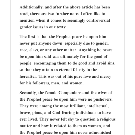
𝐀𝐝𝐝𝐢𝐭𝐢𝐨𝐧𝐚𝐥𝐥𝐲, 𝐚𝐧𝐝 𝐚𝐟𝐭𝐞𝐫 𝐭𝐡𝐞 𝐚𝐛𝐨𝐯𝐞 𝐚𝐫𝐭𝐢𝐜𝐥𝐞 𝐡𝐚𝐬 𝐛𝐞𝐞𝐧
𝐫𝐞𝐚𝐝, 𝐭𝐡𝐞𝐫𝐞 𝐚𝐫𝐞 𝐭𝐰𝐨 𝐟𝐮𝐫𝐭𝐡𝐞𝐫 𝐧𝐨𝐭𝐞𝐬 𝐈 𝐨𝐟𝐭𝐞𝐧 𝐥𝐢𝐤𝐞 𝐭𝐨
𝐦𝐞𝐧𝐭𝐢𝐨𝐧 𝐰𝐡𝐞𝐧 𝐢𝐭 𝐜𝐨𝐦𝐞𝐬 𝐭𝐨 𝐬𝐞𝐞𝐦𝐢𝐧𝐠𝐥𝐲 𝐜𝐨𝐧𝐭𝐫𝐨𝐯𝐞𝐫𝐬𝐢𝐚𝐥
𝐠𝐞𝐧𝐝𝐞𝐫 𝐢𝐬𝐬𝐮𝐞𝐬 𝐢𝐧 𝐨𝐮𝐫 𝐭𝐞𝐱𝐭𝐬:
𝐓𝐡𝐞 𝐟𝐢𝐫𝐬𝐭 𝐢𝐬 𝐭𝐡𝐚𝐭 𝐭𝐡𝐞 𝐏𝐫𝐨𝐩𝐡𝐞𝐭 𝐩𝐞𝐚𝐜𝐞 𝐛𝐞 𝐮𝐩𝐨𝐧 𝐡𝐢𝐦
𝐧𝐞𝐯𝐞𝐫 𝐩𝐮𝐭 𝐚𝐧𝐲𝐨𝐧𝐞 𝐝𝐨𝐰𝐧, 𝐞𝐬𝐩𝐞𝐜𝐢𝐚𝐥𝐥𝐲 𝐝𝐮𝐞 𝐭𝐨 𝐠𝐞𝐧𝐝𝐞𝐫,
𝐫𝐚𝐜𝐞, 𝐜𝐥𝐚𝐬𝐬, 𝐨𝐫 𝐚𝐧𝐲 𝐨𝐭𝐡𝐞𝐫 𝐦𝐚𝐭𝐭𝐞𝐫. 𝐀𝐧𝐲𝐭𝐡𝐢𝐧𝐠 𝐡𝐞 𝐩𝐞𝐚𝐜𝐞
𝐛𝐞 𝐮𝐩𝐨𝐧 𝐡𝐢𝐦 𝐬𝐚𝐢𝐝 𝐰𝐚𝐬 𝐮𝐥𝐭𝐢𝐦𝐚𝐭𝐞𝐥𝐲 𝐟𝐨𝐫 𝐭𝐡𝐞 𝐠𝐨𝐨𝐝 𝐨𝐟
𝐩𝐞𝐨𝐩𝐥𝐞, 𝐞𝐧𝐜𝐨𝐮𝐫𝐚𝐠𝐢𝐧𝐠 𝐭𝐡𝐞𝐦 𝐭𝐨 𝐝𝐨 𝐠𝐨𝐨𝐝 𝐚𝐧𝐝 𝐚𝐯𝐨𝐢𝐝 𝐬𝐢𝐧𝐬,
𝐬𝐨 𝐭𝐡𝐚𝐭 𝐭𝐡𝐞𝐲 𝐚𝐭𝐭𝐚𝐢𝐧 𝐭𝐨 𝐞𝐭𝐞𝐫𝐧𝐚𝐥 𝐟𝐞𝐥𝐢𝐜𝐢𝐭𝐲 𝐢𝐧 𝐭𝐡𝐞
𝐡𝐞𝐫𝐞𝐚𝐟𝐭𝐞𝐫. 𝐓𝐡𝐢𝐬 𝐰𝐚𝐬 𝐨𝐮𝐭 𝐨𝐟 𝐡𝐢𝐬 𝐩𝐮𝐫𝐞 𝐥𝐨𝐯𝐞 𝐚𝐧𝐝 𝐦𝐞𝐫𝐜𝐲
𝐟𝐨𝐫 𝐡𝐢𝐬 𝐟𝐨𝐥𝐥𝐨𝐰𝐞𝐫𝐬, 𝐦𝐞𝐧, 𝐚𝐧𝐝 𝐰𝐨𝐦𝐞𝐧.
𝐒𝐞𝐜𝐨𝐧𝐝𝐥𝐲, 𝐭𝐡𝐞 𝐟𝐞𝐦𝐚𝐥𝐞 𝐂𝐨𝐦𝐩𝐚𝐧𝐢𝐨𝐧𝐬 𝐚𝐧𝐝 𝐭𝐡𝐞 𝐰𝐢𝐯𝐞𝐬 𝐨𝐟
𝐭𝐡𝐞 𝐏𝐫𝐨𝐩𝐡𝐞𝐭 𝐩𝐞𝐚𝐜𝐞 𝐛𝐞 𝐮𝐩𝐨𝐧 𝐡𝐢𝐦 𝐰𝐞𝐫𝐞 𝐧𝐨 𝐩𝐮𝐬𝐡𝐨𝐯𝐞𝐫𝐬.
𝐓𝐡𝐞𝐲 𝐰𝐞𝐫𝐞 𝐚𝐦𝐨𝐧𝐠 𝐭𝐡𝐞 𝐦𝐨𝐬𝐭 𝐛𝐫𝐢𝐥𝐥𝐢𝐚𝐧𝐭, 𝐢𝐧𝐭𝐞𝐥𝐥𝐞𝐜𝐭𝐮𝐚𝐥,
𝐛𝐫𝐚𝐯𝐞, 𝐩𝐢𝐨𝐮𝐬, 𝐚𝐧𝐝 𝐆𝐨𝐝-𝐟𝐞𝐚𝐫𝐢𝐧𝐠 𝐢𝐧𝐝𝐢𝐯𝐢𝐝𝐮𝐚𝐥𝐬 𝐭𝐨 𝐡𝐚𝐯𝐞
𝐞𝐯𝐞𝐫 𝐥𝐢𝐯𝐞𝐝. 𝐓𝐡𝐞𝐲 𝐧𝐞𝐯𝐞𝐫 𝐟𝐞𝐥𝐭 𝐬𝐡𝐲 𝐭𝐨 𝐪𝐮𝐞𝐬𝐭𝐢𝐨𝐧 𝐚 𝐫𝐞𝐥𝐢𝐠𝐢𝐨𝐮𝐬
𝐦𝐚𝐭𝐭𝐞𝐫 𝐚𝐧𝐝 𝐡𝐨𝐰 𝐢𝐭 𝐫𝐞𝐥𝐚𝐭𝐞𝐝 𝐭𝐨 𝐭𝐡𝐞𝐦 𝐚𝐬 𝐰𝐨𝐦𝐞𝐧, 𝐚𝐧𝐝
𝐭𝐡𝐞 𝐏𝐫𝐨𝐩𝐡𝐞𝐭 𝐩𝐞𝐚𝐜𝐞 𝐛𝐞 𝐮𝐩𝐨𝐧 𝐡𝐢𝐦 𝐧𝐞𝐯𝐞𝐫 𝐚𝐝𝐦𝐨𝐧𝐢𝐬𝐡𝐞𝐝