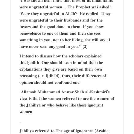
“𝐈 𝐰𝐚𝐬 𝐬𝐡𝐨𝐰𝐧 𝐡𝐞𝐥𝐥. 𝐈 𝐬𝐚𝐰 𝐭𝐡𝐚𝐭 𝐦𝐨𝐬𝐭 𝐨𝐟 𝐢𝐭𝐬 𝐢𝐧𝐡𝐚𝐛𝐢𝐭𝐚𝐧𝐭𝐬
𝐰𝐞𝐫𝐞 𝐮𝐧𝐠𝐫𝐚𝐭𝐞𝐟𝐮𝐥 𝐰𝐨𝐦𝐞𝐧… 𝐓𝐡𝐞 𝐏𝐫𝐨𝐩𝐡𝐞𝐭 𝐰𝐚𝐬 𝐚𝐬𝐤𝐞𝐝:
‘𝐖𝐞𝐫𝐞 𝐭𝐡𝐞𝐲 𝐮𝐧𝐠𝐫𝐚𝐭𝐞𝐟𝐮𝐥 𝐭𝐨 𝐀𝐥𝐥𝐚̄𝐡?’ 𝐇𝐞 𝐫𝐞𝐩𝐥𝐢𝐞𝐝: ‘𝐓𝐡𝐞𝐲
𝐰𝐞𝐫𝐞 𝐮𝐧𝐠𝐫𝐚𝐭𝐞𝐟𝐮𝐥 𝐭𝐨 𝐭𝐡𝐞𝐢𝐫 𝐡𝐮𝐬𝐛𝐚𝐧𝐝𝐬 𝐚𝐧𝐝 𝐟𝐨𝐫 𝐭𝐡𝐞
𝐟𝐚𝐯𝐨𝐫𝐬 𝐚𝐧𝐝 𝐭𝐡𝐞 𝐠𝐨𝐨𝐝 𝐝𝐨𝐧𝐞 𝐭𝐨 𝐭𝐡𝐞𝐦. 𝐈𝐟 𝐲𝐨𝐮 𝐬𝐡𝐨𝐰
𝐛𝐞𝐧𝐞𝐯𝐨𝐥𝐞𝐧𝐜𝐞 𝐭𝐨 𝐨𝐧𝐞 𝐨𝐟 𝐭𝐡𝐞𝐦 𝐚𝐧𝐝 𝐭𝐡𝐞𝐧 𝐬𝐡𝐞 𝐬𝐞𝐞𝐬
𝐬𝐨𝐦𝐞𝐭𝐡𝐢𝐧𝐠 𝐢𝐧 𝐲𝐨𝐮, 𝐧𝐨𝐭 𝐭𝐨 𝐡𝐞𝐫 𝐥𝐢𝐤𝐢𝐧𝐠, 𝐬𝐡𝐞 𝐰𝐢𝐥𝐥 𝐬𝐚𝐲: ‘𝐈
𝐡𝐚𝐯𝐞 𝐧𝐞𝐯𝐞𝐫 𝐬𝐞𝐞𝐧 𝐚𝐧𝐲 𝐠𝐨𝐨𝐝 𝐢𝐧 𝐲𝐨𝐮.’” (𝟐)
𝐈 𝐢𝐧𝐭𝐞𝐧𝐝 𝐭𝐨 𝐝𝐢𝐬𝐜𝐮𝐬𝐬 𝐡𝐨𝐰 𝐭𝐡𝐞 𝐬𝐜𝐡𝐨𝐥𝐚𝐫𝐬 𝐞𝐱𝐩𝐥𝐚𝐢𝐧𝐞𝐝
𝐭𝐡𝐢𝐬 𝐡̣𝐚𝐝𝐢̄𝐭𝐡. 𝐎𝐧𝐞 𝐬𝐡𝐨𝐮𝐥𝐝 𝐤𝐞𝐞𝐩 𝐢𝐧 𝐦𝐢𝐧𝐝 𝐭𝐡𝐚𝐭 𝐭𝐡𝐞
𝐞𝐱𝐩𝐥𝐚𝐧𝐚𝐭𝐢𝐨𝐧𝐬 𝐭𝐡𝐞𝐲 𝐠𝐢𝐯𝐞 𝐚𝐫𝐞 𝐛𝐚𝐬𝐞𝐝 𝐨𝐧 𝐭𝐡𝐞𝐢𝐫 𝐨𝐰𝐧
𝐫𝐞𝐚𝐬𝐨𝐧𝐢𝐧𝐠 (𝐚𝐫. 𝐢𝐣𝐭𝐢𝐡𝐚̄𝐝); 𝐭𝐡𝐮𝐬, 𝐭𝐡𝐞𝐢𝐫 𝐝𝐢𝐟𝐟𝐞𝐫𝐞𝐧𝐜𝐞𝐬 𝐨𝐟
𝐨𝐩𝐢𝐧𝐢𝐨𝐧 𝐬𝐡𝐨𝐮𝐥𝐝 𝐧𝐨𝐭 𝐜𝐨𝐧𝐟𝐨𝐮𝐧𝐝 𝐨𝐧𝐞.
ʿ𝐀𝐥𝐥𝐚̄𝐦𝐚𝐡 𝐌𝐮𝐡̣𝐚𝐦𝐦𝐚𝐝 𝐀𝐧𝐰𝐚𝐫 𝐒𝐡𝐚̄𝐡 𝐚𝐥-𝐊𝐚𝐬𝐡𝐦𝐢̄𝐫𝐢̄’𝐬
𝐯𝐢𝐞𝐰 𝐢𝐬 𝐭𝐡𝐚𝐭 𝐭𝐡𝐞 𝐰𝐨𝐦𝐞𝐧 𝐫𝐞𝐟𝐞𝐫𝐫𝐞𝐝 𝐭𝐨 𝐚𝐫𝐞 𝐭𝐡𝐞 𝐰𝐨𝐦𝐞𝐧 𝐨𝐟
𝐭𝐡𝐞 𝐉𝐚̄𝐡𝐢𝐥𝐢̄𝐲𝐚 𝐨𝐫 𝐰𝐡𝐨 𝐛𝐞𝐡𝐚𝐯𝐞 𝐥𝐢𝐤𝐞 𝐭𝐡𝐨𝐬𝐞 𝐢𝐠𝐧𝐨𝐫𝐚𝐧𝐭
𝐰𝐨𝐦𝐞𝐧,
.
𝐉𝐚̄𝐡𝐢𝐥𝐢̄𝐲𝐚 𝐫𝐞𝐟𝐞𝐫𝐫𝐞𝐝 𝐭𝐨 𝐓𝐡𝐞 𝐚𝐠𝐞 𝐨𝐟 𝐢𝐠𝐧𝐨𝐫𝐚𝐧𝐜𝐞 (𝐀𝐫𝐚𝐛𝐢𝐜: